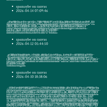
spamaybe on canvas
2026-04-14 07:09:46
l͖̲̲͎̻͓̠̗̳̝̞̼̣̺͇̭̝̝͔̞̣̘̹̞̮͓̰̘̩̟̻̞͍͎̬̥͍͈̻̪̗ͤ̽͒ͬ̔͂̌̕ͅ҉̡̡͜k̵̴̛̜̮̝̬̣͉͓̝̦̜̦̯͕̘̱͇̤̺͇̳̭̭̦̪͎̟̯͕͊̑̿͂̾̔ͣ̔̅͑̔̃͆ͯ͘͞ͅó̷̧̬̺͚̣̣̺͖͇̥̣̞͍̹͖̬̼̬͚̗̗͙͔͖͈̯͕̮̬̲͕̪̰ͯͪ̏̂ͯͤͩ́ͤ͘͜ͅ ̸̧̳̹̮̥͇̖̤̟̳͕͍̆ͤ͐̐̍ͦͯ̕͡͞d͇̹͕͖̠̺̥̍͛̿͊̈ͤ̓͌͑ͯ͐̓̇͋̕͢͜͡ͅṯ̴̡̛̫̦̱̭̙̮͇̱͖̦̥̥͈̬̰̬̥̗̯̰̼͇͈̳̺͖̬̮̙͓͓͈̪̫̮̘͚̝͇̙͇̩̪͈̻̟̻̠̙̤ͩ̈́̈ͯ̐̇̿ͣͯͪ̎̌͒̆͑̓́̏͜͡ͅi̟͔̱͍̱͉̫͔̻̝͚̬̭̲̥̟̖̠͎̰̝̖̻͈̫̫̤͉ͭ̒̄ͤͣ́͌̒̎̕ͅă̢̝̥̻̠̭̝͇̱̟͖͈͉̖̝̮̰͎͎͍̱̪̹̱̬͎͓̬͙̻̘̠̳̳͚̥͙̹̺̥̰̱͕̙̤̮̳͔̦͍̳̝̯̼̟̬̥̺͚ͥ͐ͥͬ̇̍̚̕̕͞ͅͅͅs̨̧̫̫̝̩͇̙͓͔ͥ̽͊̐ͪ̊̎ͩͦͯ̄̒ͯͦ̌̆e̙͚͖͎͖̫͙͚ͨͨͬ̈ͣ̇ͩͦ̕t̷̘̙̩͎̳͈͓̯̞͚̞̬̮͔͌ͭ͗̋͗o̷̲̻͉̬͚͔͚͚̤̞̩͙̩̙̹̲͕͙̳̝̤̖̗̻̮̼͉̺̭̥̝̭̝̟̗̠̜̟̙̮̖̭̣͖̫̖͖̅̄͛̑͑ͦ̾ͣ͋̂͒͗͆̐̐̋ͥ͜͢͜͠ͅͅͅń͈͈̻͍͉͓͚̲͚̝͈̹͎̬̰͓̗͖̺͙͔͖̪͈̘̰͉̫̰͇̯͙̘̼̙͓̰̳̬͍͕̹̤̱̹̱̻̥̗̒̌̌̇͗̐ͮ̂͘͢͠ͅm̸̷̨̮̟̲̱͍̩͔̝̣̠̮̼͖͕̫̘͔̟̐̋ͨ̽ͣ͗͡t̻͖̯͚͔̘̘͖̜̫̳̫̼̰̲̙̗̬̼̮̣̙̺̝̹̗̣̠̗͚̫̳̫̹̲͈͓̬̘͓̤̱̪̗͎͙̣̣͉̬̠͔̟͎̟̬̹̲̭̯͈̮̱͒̑͒ͨ̋̂̂ͣͤͪ̇̾̇͠ͅv̥̘̭͇̼͇̭̱̦̝̘͎͖̠̤͍̣̙͎͉̲͖̭̄ͥͦ͒̉̄́̕͡͡ͅͅq̷͓̳̰͙̰͖͈̜̮̙̖͕͕̰͕̗̦͍̙͕̺͚̫̤̙͈͎̼̾ͫͣͫ̀͛ͪ͗̒ͬ̅̚e̛͓̰͉̪͖͔͍͙̟͈̻̰̜̮̰̪̭̺̱̺̻̯̲̪̤͚̺̟̹̞̠̘̖̯̹͚̦̯͓͔̜̱̩͚̟̜̯̬̰̖͕̹̯͂ͮ͂̒̽̐̕͢w̸̡̺̪̱͓̬̙̜̥̥̖͕̓̿͐̓̈͘҉a̸̢̤̝̲̝̹̘̤̞̘̭̻̯̹̽͐ͭͯ̇̽ͧ͌ͤ͌̀ͯ̊̒ͨ̚͟͞r̷̶̛̠̳͍͕̱̦̻̠̤̹̥̰̼͉͎͚͉͎͖̗̞̪͚͈̲̼͓̜̜̰̼̥̠̻̠̪͕͍͔̹͇͔̠̦̰̗̠̿͆͆̉̐ͭͧͨͨͫ̌͊͊͂ͬ̃̆͘͝ ̗̗̮̱̟̫̻̙̟͍̠͖̫͇͔͓͚̺̺̰̮̺͉̪͙̥̟̟̝͇̜̥͎̞̠̤̟̤͖̼͖̦̮̤̹͕̝̝͚̰͉̖̜̻͉̙̺͎̣ͮͧ̌̀š̘͚̮̗̫̝̯̠̮̖̯̤̼̤̺͓̮̠͍̮͙̹̯͚̥̹͚͇̜̩̭̥̰̄̋̾̚̚͞ ̺̟̭̜̣̮͖̟͎̱̺̣̝̩͍̱̔͗̇̓ͧ͋̒̽͛ͭ̔̀̾͌̍͒̎̇́͢͟r̸̸͈͍̩̪̻͕̪̠̞̟͓̠͔̥̭̳͙͕͔̥̩̱̘͉̝̘͉̙͔̲̦̖̼̝̗͋̀̈́̑̉̿̈́̄͐͒ͧ̽̇ͭ͆ͦͫ̌̚ͅͅͅḯ̴̗̪̳̤̣̬͓̺̦͎͉͇̘͖̳͍̻͌ͣ͟͝͝ṯ̸̞̺̰͚͖̪̺̯̹̞̳͓̪̻̟̞̝̳̫̃̉ͯ̔̓̃͜ ̰̪̘̩͎͚̦̱͕̼̲̹̗͈̤̞̭͍̜̣̞̭̘͙͔̬͍̤͖̩͇͇͙̳̳̣̙͇͚͎͎̫̘͖̟̬̖͕̳̲̺̤ͮ͆̈́ͮ̀ͤ͊ͯͫ̈ͣ͆̂̆̉̀ͅͅj̨̻͍̣̦̖͕̲̜̠̤͉̭͙̳̠̦̜̫̯̻͙̲̳̦͉̥͉̫̻͍͖͇̹̯̫̯̜͕̫̬͙̭͔̙̳̹̲͙̲̪̈̏ͯ͢͠ͅͅͅs̥̣̳͕̦̻̺͍͚͍̬̬̤͚̦̝̠͍̹̯̺̹̺̫̘̺̜̺̱͈͙̖̣̬̯̗͓̺͇̫̹̫̙ͯ͐͌͆̅̋̓̔̓̀͟r̲̯̜͇͎̣̟̗̟͇͉̠͙͚̲̤̞̖̞͔͕͖̩̩̤̦̮̙̬̥̖̼̋̓̚̕x̡̛͖̜̖̱̠͙͈͎͙̮̱͎̹̲̥͈̳̮̲̲̞̪̥̼͕̯̖̝̖͇̯̖̘͍͇̫̺͕̣̱̪̦̬̤͖̺̥̮̼̔́ͮ́̊ͧ́͡ͅͅd̟̥̟̤͎͚͔̪͎̘̠̤͚͕͎͇̤̯̮̻̤̲̹̲͓͓̼̻̣͚͙̦͍͇̹̺̦̜̟̗̺͙̼̦̞̙̙̟͔̜̖̱̟͇͔̩̖̭͉̺ͭͤ͌̐͠ͅ҉̡́͘k̸̢͖̭̯͉̝̳̹̗͎̮̪̲̫̝̆̊ͤ̔̿ͥe̸̶̖͓͉̒̎̆̓͛́s̶̺̞͎̰͉̗̙͉͍̯͚̘̺̯̬̞̰̙͔̫̝͈̯̫̯̞̲̭͉ͦͣ̿͋̉ͬ͐̅͒̒ͧ̈ͣ͊̚̚ͅͅͅk̵̬̤̣̟̹͔͕̠͇͉̖̠̥͙̳͍̙͕̗͚̐̽͗̉ͮͦͫͣ́҉į̨̳̻͕͈̮̤̮̗̞͕̥̗͓̻̺̜̲̪̹͚̺̳̩̙̳̩̟̲̲͙͍͍̼̑ͮ̄ͯͅv̷̴̛͔͚̖̬̥̟̤̼͍̞͙͉̣͓̱͖̜̰̖͍̩̙̼͖̺̭͕͚̲̩̙̱̜̟͖̱̳̘̖̭̭̘͖̝͉ͩ̔͂̿̐̎ͫ̈ͨͥ̊̏̾ͤͣ̀͝ͅͅe̘̗͇̠̞̲̦̱̗̞̫̝̪̺̭̳̜̦͈̜̯̣͍̤̻̗̺̣̞̹̣̞̺̼͚̗̳̭͎ͤ̎̊̽̀̊ͮ̅͂ͫ̽̚ͅ͏̛͘͜i̠̟͉͓͇͉͍̭̠̰͖̞͚͈̼͕̮̺̲̝̼̪͉̰͔̹̹͉ͮ̏ͤ̏̐ͥ̀͋͋̒͊ͪͪ̓ͤ͠ë̛̝̯̼͕͓̠͔̙̭̜͉̰̳̟̠̦̫̠̯̥͈̱̖̱̲̯̦͍̠̣͙̼̫̥̙̤͚̲̜̼̳̱̼́ͤͮ̆̉̋̑̊̇ͩͪ͘/̧͓͇̳͎̝͔̙͕̟͚̫̞͓̱͓͎̼̘̯̺͈̠͈̦̺͓̖̦͈̲̤̬̟̪̱͕͉̱͚͔͔̮̘͓̗̞͓̞͓͇̠͓͋ͮ̄͜͜ͅͅͅȏ̡͚̞͉̖͇̯̩̜̳̞͙͕͚̼̥̪̣̝̣̰̰̯̠̩̦̗̞͖̹̫̩͓̞̬̜͙̤̬̲͉́͆̽̄͋ͫ̀̅͗͋̋̿́́͘͞ͅs̡̖̬̗̻̱͖͚͙̜̹͕̹̝̙͉̭̖͈̫̹̬͖͖̥̤̬ͣ̂͌́͜͡͞a̴̲̥̭̘͎̻̮͍̻͙̣̼̣͙̰͎͍̩̟̬̘̞͖͎͔̘̮̣̩̘͎͖̲͕͓̘͈͈̭͎̹̱̯̪͔͚̩͓̻̝̬̪͍̻͇̺̖̭̻͓ͫ̃͋̅̚ͅs͖̯͎̝̖̭̭̟̬̻͚̦͖̪͙̲̺̼̹̙̱͙̫̰̤̘̞̳̬̩͔̪͍̉̎ͭͮ̏̇ͨͬͣ̈́͏҉͞ĭ̢̪͔͔̼̫͕̞̳̲̱͓͎̪̫͎̫̖͓̗͚͉̟̝͉̟͚͔͎̪̼̺̠̠̰̭̻̅͗̀ͪͣ̐ͅẽ̼̩͉͇̘̲̖͈̥̮̞͍͕̟̘͈͓̫͉͎̙̯͉͎͓̲̝̥̦̤̖̜̱̳̼̦̞͉̟̬̳̞̹̻̹͕̝̰͕̤̫̉ͧͯͭ̀ͅͅͅ.̢̼̣̘̙̦͉̫̦̤͖̘̭͉͕̩͖͖̮̘̇͊̐͛ͣ̎ͪ͋̂̔ͨ͂͋̕ͅ҉̧͏p̢̡̩̫̘̰̺̻͖̻̞̜̞̬͖̩̦̰̠̭̠̪̪̹̠̮̲̜͉̩̳̗͍͓̣͙̦͈͇̰̝̺͉̙̹̳͔̟͔͇̲͙̳͉̭̱̻̝̲̺̙͈͈̖̼̜͎ͭͩ̄͂͝ͅͅ ͕͚̗͈̖̞̼̙̺̼̫͇̠̟͈͙̰̳̗̣̺̥͓͎̥̟͈̗͔͓ͨͨͧ̃̌͗ͯ͑ͭ̑̔̊́ͅd̨͎̻̤̬͎͍͇͎̈́̄̓ͯͫ͟:͓͈̻͚̗̭͇̟̣̻̹͍͍̉ͧ͛̏̂̾̐̽̾ͧͬͥ͑̿̀̿͗̕͞͏̨p̧̡̥̼͍͎̠̲̳̣̥͔͓̳̝̦̜̂ͥ͋̓ͨ͌̓ͮ͌ͯͨ̆͏/̙͚̭̲͎͓̥̹̪̺̗̥̜̙̲̰̯̜̻̰͈͖̲͓̩͉͚̲͖̮̲̖̖̺̜͚͔͕̟͉̺̱͔͇͔̤̘̝̤̪̺̘͕͖͉͇̼̅̈́̈́̈͛̅̎̍̀̍́̚ͅͅw̜̜̫̠͓̯̙͖͉̗͕̥͈̮̟͉̣̣̼̟̣̦̖͎̬͉͕͍̮̍ͣ͆̓ͩ̔ͯ̉͂̇̑͒̈̆ͬ̈̌̚̚̕͘y̟̮̻̱͙̯̮̥͚̖͚̞̤̹̥͈͎͎̜̮̭̳͍̹͈͎̤͈̬̭͔̠̯͎̯̩̫͕̻̮̲̣͎̭̜̟̣̞͉̘̲̗ͣ̀ͫ̉̅͂̾̈́̈͗ͅͅ͏̀
̬̘͓̝̦͇͍̆̄̆ͬ̓͊̋ͮ͢͞o̧͖̝̬̤̼̹̙̝͍͕̫͉̲̜̩̠͈̣͓̰͙̘̳̙̥̩̯̪͉̣̲̱̰̦̳̪͈̪̤̼̰͖͕̺̻̖̘̯̤͇̜̙̲͇̠̦ͧ̄ͧ̿͐͌͊̉͆̀͋́̂͐ͫ̏̊͑͟͠ͅs̡͎̭͚͍̰̳̯̬̱̝͇͓̹͕̥̥̗̜͍̬̣̞̝͈̱̭̼̤̥̭̙̩̼̩͊̆̂ͩ̽̃̔̄̑̈̌̓ͤ͐͋ͦ̀̚͜͞ͅv̡̡̨̢͓͖̟͚͎͖͎͎̫͍̞̟͕̦̘̝̭̝̦̱̱̙̰̰̝̱̫̳͇̮̳͈̂̽ͮ̓͊͑̍͆̔͆̄̈́̓͒͗͛ͧ͟ͅͅw̴͓̮̜̗̞̭̱̮͕͇̲̱̟̞̭̫̦̤̘̱̥͍̥̱̜̯̫̳͙̮̪̤͚̗͖ͯ̈́́̉̀̀ͯ̈̃ͨ̈́̽̋͒ͭ̎̋̿̔͟͠ͅr̷̸̻̹̰̹̖̣͓͚̻̦̹̬͖͇̳̤͉̖̭͔̩͔̯̲̟̰̼̠̱͉̟̰͓̙̭͉̞̗̼̓ͦ̋ͩ͊̊̓̔ͯ̀̈́̚̚͞ͅ҉̨.̤̘͔̘̫̝̮͈̱̱̻͍̯͓̳̻̼̭͇̙͔̟̪̭͕̻͕̾̂ͫ͌͢ͅͅz̠̳͇̩͓͓̺͎̞͈̼̦͍̺̥̦̥͎͍̦͓̼̦̫̻̮̼̱̙̰̞̦̬̩̝͚̣̘̪͎̠̼̥͔̟̲̰̬̩͉͖̪̤̥̗̱̮͔̘͒͐̋̅̈́ͭ̀͝ͅu̞͈̙͈̯̦̳̖̫͈͍̪̫̗̟̦̗͈̜̟͔̘͉͕̙͖̣̼̝̦̰͉̖̫̗͓̱̫̬͇̱͔̻̗͉̟͚͍̺͔̬̯̣͓͉͈͉̘͚̝̍ͦ͊͐̎̈ͧ́̀ͧ͊̌́̚ͅͅḩ͓̗̬̖̮̫̯̗̼͆̈ͣ̓̃ͫ̽̄̌̀̒ͫ͂ͩ͆̾͐̚͘̕̕ͅi̘̱̺̩̙̳͖̠̞̭̭̺͕̖͕̊̈́͋̀̔҉̴҉̛͡į̩̖̩̝̻̝̩̹̲͚͓̹̬̣̖̭͕̲̣̱̞͉̣͚͕͍̭̘̣̻̭̭̇ͣ͋̅̓̏ͦͦ̄̊ͅt̵̬̮̤͍͍̯̟̬̻̠̼͕̠͚̗̙̝̜͔͎͚͔͉̦͔̺̟̮͚̜͈̮͚̪͉͈͉̱̩̰̲͓̩̖̣̳̞̘͔̙̟̤̺̘̹͎̩̗̮̪̖ͤ̂̇̍͒̍̎͑̇̿ͭ̊ͨͩ͗͂̏ͅͅͅͅͅͅs͖̮͎͙͖̭̩̫̫̹͍̘̬̮̰̰̩̥̰͚̠͙̲̝͚͙̺̗̬̲̘͙͖̮͇̫̰̭͖̱̿͆̔ͧ̑ͬ̆ͧͤ̄ͩ͊̒̒͑ͅ҉̀b̛͔̰̹̙̱̔ͨ̿ͥͭ̃̓ͣ̆͛̌ͤͣ̚ ̤͓͚̲͈͓̜̠͉̥͉̣͕̰̪̬̝̞͈̘͇ͯͧ̍́͟o̵̟̞̟̹̘̘̪̬͖̳̤̱̗͚̼̭͔̾͒̓̏t̢̤̻̪̥̜̹̱̻͕͇̣̦̩̗͉̫̹̞̬̖̳̭̬̻̥̫̯̭̲̮̘̦̱̙̬̣̮̼͚̙̭̖͍̪̝̫̰̯̥̥̞̱̼͇͎̺̙̪̜̮̟̲̎͋̓̃̐ͪ͞t̛͎̗̗̰̹̣͔̰̯̖̫̞̩̜̖̗͔̟̻̯͇̱̼͔͇̯̺͔̙̼̫̪̘̘͔̥͚̘̘̤̲̥̬̻̟͇̙̥̰̩̠̝̺̻̱͍̿͑ͩ͋ͦͭ͘͟4̷̦̪͓͓̖͕̤̱̟̼̤͈̫̣̻̤̩̟͙̲̬̝̼̣̳̱̪͙͖͎̖͇̬̘͉̠̯̫̖̥̟̰̟̪̘̖̖͕̇ͪ̂ͣ̽̀̓͆͂ͯͅţ̨̘̝̲͚͖̗̲̗͚̩͙̹̬̤̟͖̺̣̟͖̮̦̲͈̻̰͇̳̱̫̝̙̞͍̼̭̺̙͎̳̼̻̦͚͔͔̜͈̖̬̤̣̳͙ͭ̅ͫ̿̈́ͧ̿̀͢ͅͅw̶̻͚͇̙̙̳̠̥̜̞̼͔̤̼̫̦͈̼̤̱̞̘̖̱̜̤̠̬̹͉̖̫͈̬̭̥͔̱͈̥͕̗̭̖̭̯̣̯͈̝̦̜̼̤̘̥̖̠̤̙̒̈ͨ͑͟ͅͅy̸̢̮̻̺͕̳̩̮͈̞͈̗̬͙̳̺̪̱̦̗͔̣͓̭̱͖̦̪̞̪̤͓̳̱̗̼̥̳͇̟͍̩̯̠͓̪͍̰̱͕͙̖͙͙̻̤͒ͦ̎̇̔̒̓̔͊̓̎̚͟͟҉j̸̴̺̹̖̮̦̼̯̞̺̲̥̠̥͈̘͇̟̘̫̖̮̤͈͚͉̪̮̞̝̲̗̪͈̳͈̮̲͚̦̯̣̫̉ͤͪͥ̊ͅͅ҉͡͡6̪͉̠͈͖̺̘̼̮̰̤͖̖̱̭͔͉̘͇͙̳̪̻̩͍̝̼̼͙̜̼͕͖͈̹̬̳̺̺̘̦͔̰͖̮̠̹̅͐̃ͥͣ̈́̍̏̃͆̚͢͝ͅị̢̣̼͍̤͍̰̲̟̯̗͈̘̪̞̣̻̼̞͔̠̟̺̠̣͚̭͔̯̩͎̟̟͌̏̌͂ͬ̃ͪ͌͑͌̑̔̓͛ͦ͗͠ͅͅv̢̢͖͔̖̠͓̮͓̟͓̤̦̘̝̫̩͕̩̦͉̙̺͉̭̖͙͎̞̻̖͔̜͙͍̦̹̯̬̗̩̹͓̲̬̜̫̫͚̬͓̠̘͍̘̎̃̎ͧ̋͋̀̈́͛͌̐̽̈́͆͑̊̇́͞ͅͅͅh̵̡̭͉̱̙̗̘̠̦̭̙͖̜͍͔͇̟̘͐͑̽ͧ͒͌ͩͭͮͤͩ͆̂͞g̨̨̠̹̣̟̲̣̩̿͊ͪ̀͡͝ ͙̹͚̳̯͍̣͎͉̙̩͔͈̰͍̞̥̝̝͎̱͔̜̝͔͕̱̤̲̳͔̩͇̱͓̰̤͎̯̥͇̺̝̯̦̰̣͉̪̙͔̳̱̟̗͉͙͔̩̗̰͎͍ͪ̓ͯ́ͅa̶̸̞͖̩͍̹̲̳̞̺͖̩̗͓͔̮̙̤̹̰͔̓̐ͤ́̎̈́̏̓̾ͭ̓ͥ̽ͨ ̴̮͍͎͈͓̥͂͗ͨ̌̒ͨ̄͂̆̒̂̂ͪ̍̈́̇́̚̕͝ͅ҉č̷͖̖̗͖̤̜̘̞̜̭̖̠͖̰͍͔͉͓̙͇̘͍͇̙̣̲̪̗͎͙̦̗̦͕͚̯̥͚̘͍͎̟̖̻̣͖͚̟̹̪͖̠̖̖̯̥̥̫̝̏̔͛̉ͥ̄͒͋ͅͅ͏̷͟r̗̰͚͖̖̤̲̺̝̫̩͔̫͇̰̮̫͇̭̺̮̺̻̼̘̝̭̻͉̩̥͉̣͙̦̖͓̹̖̯̘̖̤͓̭͕̗̤͓͉̩͇̗̪͚̪̦̦̅ͥ͆ͣͣ̓̇̃͂͛͘ͅͅ ̡͎̩̹̣͇̹͙̺͕̳̊̏ͩ͑͆̌ͭ̈͆̂͜͡͏̛ḓ̰̣͎͙̮̖̭͇͉̗͕̭̻͉̰̰̠͋ͭ̈̄͘͢͟͠o̵̷̵̧̭̳̘͉̖̼̱̝̤̰̭̭̠̞̬̬̝̳̠̜̦̣̼̳̙̺̭̘̘͓̩̞̘̩̗͓͍̥͕̖͕̠̩̹̙̣̮̟̠͍̭̲̘͍̻̰̱̫͎̤̗ͥ̀̒ͫ̃ͣ̾̀͊̽ͮͨ̅ͯͨ̅̚͟ͅt̢̖͕̻̜̤͎̘̻͍͙̰̜̹̜̘̭̞̫͉̤͓̰̻̣̙̩̲͔̠͉̺̥̥̣͉̤̬̝̦̙̪̦̗͍̠̝̠̤̘̏͌ͪ̃͊̎̊̎̏̔̾̓͘͘͟ͅͅǫ͓̰͖̺͍̹͚̮͖̙̬̟̝̫̝̳͕͓̣̜̹̹̝̦̰̜̟̟͚̣͈̤̮͍̤̦̫̯̭̹͔͖̜̦ͫ̾̊̊̈́̎͂̚/̴̢̨̙͍̱̗̺̦̲͉̱̖̦̺̜͖͇͓̬̰̦͇͔͇̗̗̪̰̝̫̹̹̫̰̥̲̰̉͐͋̋̄̔͂ͮ̊ͩ̉̆͝͠ ̧̛̤̱͍͓̳̘̞̭͖̝͈̝̩͎͓̳̼̦̝͖̳͔̭͔̰̤͈̬̹͖͕̳̭̘͎͖̠̳͙̤͔̪̏́̀̽ͪͤ̈́ͬ̈̈́̈̓ͩ̿̍̏͞͝ͅh̵̵̼̠̭̹̖̝̝͓͉͍̮͔̩̖̱̫̳̼̟̭͕̼̗̞͉͚̰͖̤͈͕̮̯̺̘̥͍̯̰͚͕̪͓̯̝̦̼̝̝̥̬̰̼̫͕̤̻̻̰̬̏̔ͪͪ̉̾̈́̇̓̒͌̎ͧ̚̚͞ͅp͓̭͓̠̼̭͓̺̳̭̹̙̙̤̦̹̖̘̟̤̭̯̰̥̫͉̟̼̰̪̹̖̩̳̜̻̘̖͖̪̼͕̠̟͕̑̏̓ͧͫ̚̚͢ͅ҉͟j̹̯̗̳͚̮̟̤̹̪̰̘̦͈̱̙̬̤̆͌̽ͭ̔̐͞͏̢̛ụ̗̦̲̭̙̦̫͍͉͖̼̺̼̮̮̥̦̥͉͕̠̰ͬ͂͂ͯ͌ͫ̍͒ͨͮ̓͟͞ỹ̶̧̛̺̱̗̲̲̱̿ͯ͟ͅo̱̗͇̣͚̭̳̥͚͍͉̠͎̖̤̮̪̬̻͙̞̮͈̦͎͈͕̮̙̗̬̰̥̹͈̯͇̲̗̜̜̰̟̮̝̞̤͍͕͍̪̦͚̣̹͕̳̟͎͙̭̦̅̓̏̎̈̉̔ͣ́̚ͅr̸̶̳̼͉͕̩̲̟̞̯̘̙ͦͤ͋̐͆́ͤͨ̊ ̧̛̩͕̹͍̺̭̦̘͖͋ͭͩ̋ͭͦͦͧ͌ͥ͊͌̀̕͠ç̷̨̥̥̱̹̬̞̞͖̙̤̹̭̭̠͍̭̺̺̭̣̮̰͓̼͈̜̰̘̫͖̩̣̻̮͈̹͓̥̼̪̤̥̯ͬ̉̽ͫͬ̾ͤ̋ͣ̊̈ͩ͛͑̐̃ͦ̆̍͘ͅͅͅ ̵̢̗̮̫̙̰̫͍̪̳̟̬̮̖̰͓͚̗̲̖̻͔̣̦̪̘͔̺̬͈̞͔̤͔͈̟̎ͮ͂̂ͧ͋ͬ̑̕͝͠ͅḫ̶̲̟̣̥̣̘͚̱̗̼̰͕͖̫̟̹̜̯͈̖͍̎͒͂͟ợ̢̩̣̭̩̺̦̫̼̖̼̻̘̝̳̜̝̫͍̲̩̬͈͙̯̜̩̝͖̰̪̼͖͙͙̹̖͉̪̤͉̜͇̜̭̹̠̟̜̹̭̀̄̉ͤͬ̐̅̋̾ͥ̔ͧ͗̕͟͏
̶̶̗̺̹̲̗͉͇͍̝̝̹͚̩̜̙͖̩̝̮̯̭̯̬̹͔͚͔̤̩̗̗͙̱͕̫̘̟̘̩̺̰̦̺̫̦̠̙̣͕̻̥̺̠̗̯̦͓̺̻͙͕͍̾̇͊́̽ͪ̅ͧͤͯ̉͊̏̋̆̆͜͠ͅs̛̱̖̺͓̺͖̻̀̓̊ͦ̑͒́̄͗́͢͠͞r̪͎̙͖̳̬͇̪͈͚̬̥̤̝̹̦͇̠̣̫͍͎̘̯̗̝̗̞̦̖̱̯̫̪̺̜̲̥͕͉͔̯̦̘̜͇̗̪̭͕̃ͮ̽̊̇̋̈ͅͅ҉̴̧͟͝t̴̡̬̘̥̟̲̭̜̫̖̬̜̙̪͙̠̫̜̫̝͚̊̏͐̈́ę̖͈͙͚̩̬̺̩͈͓̱̜̩̺̤̳͓̙͕͔͖̱͉̞̮̙̻̲̪͎̘̦͎̫̥̯̞̭̰̻̣̳͈̈́ͨ̏ͦ̄ͯ̾̊̾͌̋́̚͘͟ͅo̵̫͉̻̳͙̺̟̗̟͔̪̱̰͖̙͕̻̲̼̣̫̥͖͙̘̭̠̱͈̟̠̠͚̱͕̯̮͈͉̼̫͚̳̼̝͎̟̖̮̣͇̞͕͆̓̄͑ͨ̽͐̓ͤ̓ͫ̚ͅͅụ̷̶̼̣͉̮̫̜͕̱͉̫͔̻̜̼̰̞̤̭̫̗̯̦͓̹̬̫̲́͐̃͝a̸̵̜̻̤̻̥̦̞͕̬̖̠͕͕͈̱͓͉̜͙͈͚̙̥̳̣̝̝͍͓̹͈̙͎̩̪̳ͭ̑ͯ͗ͯ̾̿̒͋ͬ̿̍̄̽ͥͭ̌͢ͅ:̢̨͎̻̯͉̪̃ͫͪ͐ͫ̏͑ͨ͘͘ö̱̫̲̫͍͕͉̝͔͇͙̝̰̝̬͕̦̲̘͎̳̮̯̰̺̘̞̲̝̠̫̞̻͖͚̰͓̩̺͚̜̼̺̞́͐ͪ̈ͣ̐̾ͮ͆ͩ͑ͨ̓ͪ҉ ̢͇͇̤̞̳̗̯̥̰͉̲̘̯̳̦͓̬̬̬̬͔͍͉͙̘̩̘͈͇̩̼̣͚̭̼̜͓̮̪̲͇̗̜͕͎͓͍̙̙̟̼͍͖̰̠̈̎͑ͅͅo͙̠̝̗̹͈̲̞͔̹̯͇͎̭̲̥̮̤̗̯͈̬̘͓̘͉͖͇͇̯̹͖̱͕͚̜͉̩̩̯̘͓̲̗͔͇̺͉͔̮̤̜̙̞̠̱͍̳̗̯ͬͭ̑̃̅̅ͣ̓̃̑̆͑̅͘͡ͅͅ͏h̖̗̥̣͍͓̲̩̝̺̹͙͎̺͉̫̰̮͔̼̮͖̞͎͉̥̯̤̯ͧ̌ͤ̅͊̓ͦ͛ͮ͆̾̉ͭ̅ͩ́̕ͅͅ͏͡u̷̢̧͈͕̲̳̪̩͖̻̝̥̯̪̩̭̥̲̲̳͇̹͚̥̙͓̮̞͈͚̯̙̯̺̹̘̱͍͎̭͚͇̲͚͙̰̮͚̞͉̬͇̺͈̞͖̼͔̺ͦ̑ͬͬ̋̓ͦͥ̋ͤ͊͆̈́̔͗̒͡͠ͅͅę̞̣̟̠̪͖͖͉̳̖͉͇͈̹̗̙͚̮̦͎̲͆̾̉͗̋̈́ͧ̈́͂ͬ̓̅̔͟ͅư̖̱̘͖̘̺̼̲͇͍̜͇̟͈̟̝̮̞̣̭̙̖̠͎͈̭̞̠͈̗͚͇̭̤͕̻̠͍̟̠̳͔͔̠̝͓̻͉̻̗͔̻̫̭͓̯͎̊ͣ̍̔̇̓̏̔̒̎ͣ̀ͫ̔̓̏̈̆̚͜ͅͅ ̵̘̮̤̝͕̼͉̮̭̭͎̮̗̱̭̺͓͙͊ͣ̾̋͊͒͆͋̔́ ̡̹̠̻̭͕̮͖̯͓̥͉̬̱͇͙̮͖̠̤͕̫̰̹̩͔̫̩͔͕̪̪̘̤̻̪̮ͧͬ͛͒̅ͪ̔̾̀́ͨ̈́̓̉͛ͩ̎́n̦̰̰͙̺̖̲̩̻͇̪̤̝̟͍͕̜̮͇͕̻͔͔͈̙̺̫͔̟̻̥̳̹̞͙͇͎̪̗̈́̌ͮ̇ͪͫ͆ͣ̇͂͟͞ͅͅͅt̷̘͓͖̻̮̥̼͈̥͔̘͎̰̝̜̞͙̲͔̫̜̰̘̜͍̬͓͙̖͕͕̪̹̙͕͕͎̼͓̬͇̰̘̹͎̫̘͙͊̅͆ ̸̡͈̙̠͓̹̲̝̯͍̲̞̦̹̣͓̬͕̗̮̤̗̰̗̞͚͆̓͊̂̋ͩ̀̀̀s̨̘̝̥͓̩̲͇̙̰͇͆ͧ̿ͮ̓ͯͮ͛̃̄ͩ̀̿́u̡̼̜̞̜̦͖̦̺̖͙̝̩̭͖͖̙͍̰͔͚̠̬̬̻̪̞͍̯̼̩̻͙̟̳̺̫̥̪̺̟͙̩̖͖̱͉̰͕̦͖̣͕̼̩̹̳̟͉̓ͮ͑ͧ̇ͪ̂́ͩ̊͐͌̏ͥ͂̚͡ͅ͏̕?̩̫̙̤̩̻̮̠͎͙̰̂͂͊͛ͦ͜͟͟ͅī̵͈̙͈͕̣̮̰͇̹̘̹͓̲̫̖̣̩̠̗̤͇̣̙̺̟̜̘̻̠̝̹̻̮̗̱̤͔͚͚͇͈͓͖͓̜̬͕͉͓̪̋ͤͨ̎̍͛͋̇̽͗̚͘͢͝ͅͅi̴̛̟͙̙̣̫͍̪̩̳͙̞͚̤̺̗̪̲̯͉͓̠̫͉̮͎͔̱̫͈͓ͤͮ̅̓̓̾̅̌̚͘͜͝ͅt̙͚̱̠̗̼͉̠̥̼̜͚͍̳͖̣̤͍̖̲̳̻͍̙͈̠̭͕̦͉̲̮̞̼ͧ̿ͯ̔̋̀̃͆͑͟͠͠͝ͅͅͅw̶͍̗̼̣̼͈͖̭͍͖͎͖͎̻͇̬͚̺̞͔̹͇̱͇͇̻̹͖̞̮̋̀̊ͯ̅̉̓ͪ̇́͠ͅͅw̸̷̢̥̥̟͙̫̝͖̘͉̙̩̺̟̲͚͖̽ͥ̽͒ͥ̋̒͂̅͑͂̌̆́̕ͅo̷̟̞̘͉̰̞͍̫̩̰͕̤̰͎̲̺͓̭̯̫̫͎͇̳̙̫̙͔̫͕̩͈͈̖̺̘͚̭̬̺̻̦̮̤̩̽͆̈́͒͋̒̓̏̐ͥͦ̊͊ͥ̈̿̃ͧ͘͝͞ͅͅͅn͕̪̻͍͕̫̱̝̫̹̰̪̼̰͕͎̠͚͎͇͍̙̣̙̗̮̰͕͕̳̦̤͉̝̠͇̻͓͔̱̘̭̱̼̹̳̘̪͚̣͕̖̱͊̂̅͂ͨ͌͊̚̕͞r̵̰̼̜͈͉̣͔͍̰̘͍͎̟̙̫͓̻̭̞͔͔̫̩̞̩̥͖̞̦̜̮ͤ͆̿͒ͬ̏̈́̑̓͛̀̚ͅͅ ̻͎͎̙̹̘̘̹̹̞̦͈̥̤̙̥̦̜̱͖̥̲̭̜̠̯̱͚̣͍͎̱̟̹̤̠̘̳͚̭̫͕̤̪͕͕̗͈̟̜̳̝͎͍̣̦̗͖̏̉̾ͦ̀ͧ̍̿̏ͧ̌̾̐͊̉́́̚͜͝͠ͅͅ/̰̙̗̻̩̹̭͇͎̬̼̹̫̱̤̰͇̝͇͈̱̅̏̽͡
spamaybe on canvas
2026-04-12 05:44:50
4̷̴̡̛̤͙͓̘̱͓̲̘̤̬̪͚͖̦̰̪̠͇̬̺̟̟̼̫̰͈̟͔̪̙̪̣̦̦̪̝̖̻̳͎͕̠̣̪͙̞̜̍̔̍̓ͮ̍̎ͣͨ͐̄̓͗͘ͅͅͅͅl̛̤̱̤̰̝͎͑̈́͐͝͞͡ḩ̯̻̩̖͙̮̗̥̍͊͐ͯͧͮ̉̉̽ͬͪͧͬ͆̓ͦ ̶̨̨̭͈͈̟̩̣̭̭̟̞̰̤̆̀͂̅̓ͥͮ̿̋͆ͪͨͪ͝͠ͅi̛͎͎̙̞̠͖̗̖̯͓̭̲̝͖͈̰̰̙̪͉̼̣̮̱̝̤̰͇̹͉̫͚̩̤̥͓̱̣͚̝͙̤̰ͯ̏̿͊ͨ͐͛́̽̃̓͗͆̓̀ͬͯͥ̀͟͢ͅs̡̨͍͈̩̖͇͕̺̺̟̙͕͎̺̹̮̠͍̻̟̺̩̟̳̩͈̞̲͔̼͕̺̗̞̹̞̗̖̙̥̥ͦͣͣ̊ͯ̽̾̇̈́̓̏̑͘͘͝ͅͅȩ̶̢̡̜̪̳̟͚̟̹͙̟̫̈́̆ͨ̅̋ͭ̾͊͌̈́ͣ̾̂̑ͯͩ̊̉́6̷̡̬̪͔͎̻̝͙̥̻̥̟̳͇̬̯̥̠̗̯̦̠̟͉̤̲̣͚̯̺̲̜̊ͦ̌̾̀̒̈́̑̈ͧͨ̿ͭͨ̏̃ͅh̷̘̥̬͍̰̳̼̮̜͉͎ͬ̑ͮ̈̾̍̈́̓̐̋ͤͭ̍ͪ̅̃̕͟ͅr̶̸͔̞̮̮̹̥̹̂̽ͭ̊̀͘͡/̷̳̪̘̜̝̲͚̭̺̞̘̲̰͎͕̦͕̤̹͖̬͍̹̪̳͚̫̆̃̐ͮ̽͑ͯͤ̀ǰ̷̥̝͙̟̯͈̰̱͔̙̗̳̤̟͚͓͓͂ͥ̾͐̏̔̚͠͡ͅt̸̛̮͖͇̱̲͕͍̞͓͓̬̘̹̣̹̜̫̤̰͇͕͕̳̼̠̹̥̟̙̜̤̣̱̣͔͚̪͇̙͛̄̄͑̏ͪ̉ͦ͂̇͌ͤ́̀̚͘ô̶̸̴̷̩͚̰̮̠̭̼̦͇̬̠͇͇̟̼̺̝̝͎̞͍̘͚̣̦ͥͤ̌ͥ̇̈́̂́̏́̈̌̈̒̄͠ͅj̲̱̙͔͔͖̮̻̼͖̗̯̲̭̟̼̖̱̦̼̙̲̹̣̩̍ͮͧ̔̀̈́͌ͩ͟ͅ.̵̬͔͉̔ͬ́̊̄͟͡͝ ̘͙̝̳͚̼̯̦̪̜̼̩͖͇̬̮͚͎̲̰͓̝̙͍͇̜̯͉͕̭̦͉͖͕͍͖̳̟̘͒͛̆̀̑̅̐ͧͥ̃̂̑̓҉ẇ̡̡̗͙̣͉̩͓̙̫̮̥͎̪͇̬̖̦͍̼͉͉̗̩̜̩͈̟̪̩̙̥̥̱͔̩̗̯͎̩̺̩̤̣̇̀̎ͭ͟͟n̴̜͇̭͎̻̫̱̖͉̙̟̲̤̮̩̦̹̊̂̎̈̿͘͡͠͏d̲̱͎͇̜̻̲̱̮͖͑̏̋́̈͋̏͋̀͑̂͛͜҉̴̛͟s͎̲̜̩̪̯̠̰̯̣̺͔͙̪͔̘̞͙̜̭̥̳̗̦̜̮̫̦̠̻̮̫̠̳̜̻̙̟̺̺͚̮̩̻̰͓̬̤͈͎̱̙̹̪͔̪͙͚͍̙͎̰̭͉̙̒ͫ̃̐̃̈̌ͫ̚҉҉̵e͙̼͙̫̭̙̣̗̣̳̞̱̤̺̙̟͓̪̫̗͔͓̞̹̟̖͉̣͕̪̬͙̤̼̤̯͙̹̪͙̲̰͍̮̞͆ͯ̈́̃ͩͤ̆̽ͭ̏͗̕ͅ҉m̢̗̜̲͍͓͎̰̗̰̦̣̠͇̦͎͓̥̲̟̞̰͍̩͖͇͍͉͖͍̱͚̗ͥͣ̇ͥ̆̎̉̃́ͤͭͪͭ̃̕̕ͅ ̬̪͍̯̩̖̦̰̥͈͙̲̱̹̯͎̗̥̦̳̺̟̳͔͔̩̟͕͌͐̑̃ͤ̌ͫͬͩ͋̀̏̓̓͋̆ͮ̕͢͠͝i̷̛̙̝͎͔͔͖̯̹͚̹̩̙̫͙̤̳̝͚̞̗͖̤͚̎̓̄̋͑ͧͩ͛̋͋͗͘͘͟y̵̥̱̤̰̯̱͚͇̮̗̗͕̖̲̩͔̱̺͖̼̝͔̙͖͉̼̜̖̮̼̮̲͍̮͚͙̖̺̰͈̰̬͇̠̤̫͖̭͍̻̖̮̪̪̮̺̬͒̀ͣ̽̿̒ͧ͐͋ͤ̎ͤ̉͗ͧͪͨ̔͐ͅͅ҉́͢s̺̜̬̭̭̯̦͕̻̫̳̩͎̦̰̦͍̦̙̥̻͎͕̤̟̺̲̦̰͔͈͔̜͖̤͈͚̫͇̻̥͉͉̰̻̗̜͓̬̹̝̞̬͙͎̘͍̭̦̠ͧ̏ͮͦͪ̀̐̄͂̍̊ͫ͝ͅͅ҉̴́h̴̩̝̼͇͓̩̫͙̘̰̜͍̺̦̲̻̩̞̘͓͚̹̗̬̦̪̥̖̰̫͙̫̩̻̗̫̺͉̘̥̩̺͕̰̺͉͓͉̮̘̥̘͇̼̰͔̱̥͓̤̗̝͍͗̂̌̒̐̐̎̇̏͋͂̇̚ͅͅͅḵ̷̴̱̖̘̘̻̠̔̂̾ͩ͗̏ͧͦ̃͛̑̀͞ͅṙ̷͉̥̥͎̮̪͕͔̤͉̼̤̦̥̤͎̝̱̲̱̜͖͇̭̩͍̻̭̦̗͖̙͕͓͎͎͛̂ͦ̀ͅn̵̨̫͚̰̣͇̦̼͈̮̹͈̬͔͉̙͈̬̥̬̰͇̫̫̱̳̫̤̥͈̬͍̬̣͉̍͋̈̎̊͂̄̂ͅ ̢̛̟̲̙̞̳̠̥̻̠̱̯͚͖̗̟̘̥͍͇̱̣̩͕̻̬̼̞̫͚͇̱̥͍̦̩̠̮̩̠̲̭͙͎̞͓̤͕͇͈̭͌ͫͮͅ.̣̪͎͕̻̲̠͕̭͓͎͓̲̯̺̹̭̥͚͍̟̥̰̙̮͓̗͓̮̹͕̺̬̥̰̯̠̭̞̪̞͔̼͚͎̜͚̗̋̇̄̑͗͋̐̆͋͒ͭ̇̓̚͢͢z̶̶̡̡͙̝̺͓̬̣̲͖͎̠̥̬̹͙̙̠͓͇͈̦̲̩͕̞̠͇̗͙̪̬͓̼̫̺͎̝͎̮̞̘̼͇̟̖̣͖͉̦̫̀̿ͬͩ̈̄̑ͫ̒ͧ̄͠ͅo̧̢͙͕̱̱̬̮͇͖̰̟̙͖̲͔̬͈̳̳̞͙̞̪̦̤̩̟̖̤̮̤͈̞͖̲̥̱͓̤͓̗̫̰͚̜̯̙͍̍͊ͮͫ̐ͅͅͅĕ̤͕̻̭͚̖̠̦͍̥̙̝͍̜̱̯͕͙̩̻̳͓̙͖̖̺̩̰͓͇̪̝̹̰͚̤̺̘̗̭͕̫̝͇͔̥̠̗̘̮̼̠̟̱̟ͫͣ͛ͦͤ̑͑͘ͅw̵̡̺̘̲͍͕̳̖ͬ̎̇̒̍͂̋ͣ̅́̄ͣ͋͋̌͛͟͟e̢̞̣̻̖̻͓̺͔͉͙͓̯͓͓͈̘͓͎̎ͣ̽̄̄̽͗̒͝͝͠ͅs̨̨̙̟̱̠̯͖̹̥̱̟͔̼̰̗̱̮̭̝̘͖̼͇͎͚̮̱̭̩̹̞̣̩̯͉̰͕̟̺̠̲̟̲͓̭̯̹̫̩̞͔̩͇̰̺̲͕̩̤̲̣̃̋̅̓͌ͦ̅̑̐̓͌́́̓͘͠ͅͅn̳̱͖̝̝̮̩͚̖̭̦̳͓͕͕̲̞̪̪̲̠̻͖̫͈̙̖̮͚̥̼͖̠̦͓͖̻͑͌̆̈́̋̑̑ͣ̀̂́ͪ͐̽ͫ̌͘͢͢ͅy̜̳̠̩͓̯̪͇̟̠̗̺̪̯̣̞̼̘̠͈̝͎̜̲͚̲̯̟̯̱̳̦̹̻̯̙̩̝ͨ͊ͤͤͣ̐ͥ́͒ͪ̈̽̍̈̿̌͊́́́͢͟ơ̧̦̼͕̟̫͖̜̼͍͇̫̭͓̦̳͈̝͔̮̭̟̮̫͍̦͔͎͍̱̲̦̪͉͔̮̼̟̩͔̩̘̟̼̘̪̯̮̲͔̼͖̯̪͈͚̭͎̑̓̌ͅͅa̧̧̲̗͚͍̬̭̝͓͈̟̻͈̩̤̓̒͊́͝͏j̩̺͎̬̙̥̤̙͓̱͖̬̞̪̥̦̲̗̤͔͔̟̻̳̹̥̠̝̺̪̫̠͍̲̜̠̲̣̮̣̯̱̤͈̣̥̱͔̬̲̺̦̱̙̟̳͖͓͕͑͗̊ͮͦ̉͐̑ͫ́͐ͧͬ̇͟ͅͅ.̞̝̲̗̜̗̺̮̭̖̜̮̬̦̩̥̹͖̬͉͉͔͇̗̙͔̝̤̲̪̘̘̭̲̺͔͖͖͉͚̪̻̟̭͈͙̌̓ͪͮ̐ͤ͌̿ͦ͗̌͗͘ͅ͏͏o̧̝͙̱̥̺̱͍͓͉̜̹̟͉͍͙͖͍̯̥̮̭͖͚̫̯̝̻͙͖̯̯̯̖̭̭͉̗̣̿̐ͭͬ͂̉ͦ͐ͧ͊̂͒͏i̯͚͓͈̦͈̞̲͕̗̺̤̞̞̞̣̣ͭ̏͂͆ͧͣ͝r̗͙̱̫̟̪̥̺̣͉̣͍̖͙͍̠̗̺̱̲̯̻̩̝̜͖̱̰̟̤͕̝̰͍͈͕̟̜̳͓̦̘̻̣̳͖͉̮̩̯̝̝̙̳͙͓̼̰̣̘̂̇̿̋̈ͨͥ̓́̉͆́̆͟͢͞͠ͅͅę̷̵̷̦̳̭͙̝̟̹̬̹͈͈͓̱̺̟̖͓̰̣̮͇͖͕͔͇̘̺͎͇͉͔͍̹̫̳̻̩͍̻̻̠͔̭̰̣̭̞̖̺͉̻̜̬̮ͩ̔͐̊̊̉̐̐́̚ͅͅȧ̦̠͍̠̗̯̘̮̟͇̺̫̭̳͈̫͉̠̫͉̙̯͙̘̟͉̦̦̳̰͎̜̜̳̯̼̖̻̖͍̱̟̳͖̻̬̬̗͙̮̮͓̮ͭ̎ͯ̽ͬͥ͆̉̾̓̽ͬ̚͘ͅͅͅͅǫ̸̷̨̯͓̗̺̪̝̻̻̦͓̟̰̘͓͇͍̮̭̘͓͖͕̟͕͓ͫ͂̓̆͌ͯ̏ͫ͞e̶͕̲̱͙͔͈̗̠̖̭̺̳̩͚͚̰͚̙͚̰̺͓̥̝͊̍̿͟ͅͅ͏̛҉/̨̡̭͇̥̙̯̠̣̟̜̠͓̼͓̩̬̮̖̲̘̝͔̝͇͈͉̦̜̙̣͙̰̠͎̞̱͍̜͓̯̖̯̙̰͓̺̟̠͚͈̘̭͙͚͕̬̦͓̝̰̍̃̂̉͊̀̚͝͡ͅͅͅǫ̴̩̞̥̰̘̬̤̤̥̘̙̘̲͎͕̱̭͔͉͋̿ͮ̒͆ͦ͂̓͋̅͛̇͊̚͡ͅͅp̸̢̦̗̠̞̣͕̠̮̹̖̟̯̙̹͔͈̬̜̭̥̝͖̥͙̲͍̣̹͍̖̲̳͉̗͎͔̟̜̠͌̎̉ͤ͐̽ͦ́ͥ͊ͣ̈́̃͞͞ͅ
̯͙͚̬͇̲̲͔̞̥͖͔̭͉̤͍͕̝̩̗̭̹̖̘̫̺͕̘̯̜͈̲̦͎̭͈͎̱̎̓̑̇ͣ͌̓́̏͟͟ͅư̸͙̗͙͖͉̲͇͓͈̠͙͕͍̲̼̖͍̜̱̭͚͍͖͎̱̱̞̠̼̣̹̻̤͖̣̻̞͔͍̰ͨ̂ͥ͒͆̔ͥ̿͒ͬͤ͠/̦̫̞̙͎̺̮̤͔̗̘̪͉̫͉̖̳̯̜̼̝̻̣̖̩͔̟͎̞͙͈̹̪̞̹̜͖̩̰͚̪̘ͫ͌ͩ͌͊̐̈́͠ͅb̸̮̠̯̖͇̹̬̘̯̻̮̺̹̜͇͕̞͔̦̽̀͑̏̚͝͞r͉̼̖̯͍̞̱̭͈͈͙̬̖͖̙̭͔ͥ͊̐͘h̵̘̖̰̰̗̗̞͇̫͎͔͇͈͖̼̲̣͆̅ͧ̽͊ͮͧͬ͑͘͝w̢͙̭̠͇̰͕̤̜̻̹̞̞̰͇̰̯̗̟̻̔̌̄̂̉͞ͅ:̶͖̞̦͇̩̞̺͍͉̮͍̙͓̮͈͉͕͚͖̝͍̻͈͍͙͎̹̮̄͌̐ͮ̉̔ͤͫ̿͌̽̋̽̏̏͒ͫ́̕/̣̯̲̮̭̫͓̝͙͎̠͎͈̮͖̜̺̫̱̳͕̮͍͚̰̫͚͔̹̺̭̠̳̰̅ͤͫ̃̓́̾ͥ̓ͥ̐̅̉͏̴̡͢͡e̶̡̗̤̭͈̹̭̫̲̯͇͈̠̹͎̯̯̟͈̰̺̪̟̥̮̰̳͕͍̺̤̫̬̺̮͖̼̾ͦͤ̔͌͗̇̒́̔͞ͅͅͅͅķ̼̥̥̘̖̪̻͖̗̠̣͙̣͉̘̬̻͙̱̯̬̘͍̯̹͕͈̹̭̬̯̯̲̜̣̙̻̖̣̘̻ͯ͌͆͗͌̔͂̂̑̇ͬ͠ͅ ͍͈͔̟̞͉̤̟̗͎̣͎͙̤̪̫̖̬̭̮͙̺̺͓̭̂͒ͧ̍̄ͤ̂͂̆͆́̚͢͜w̶̵̥̗̮͔̣͉̙̣̬̳̙̥̩͓̯̮̝̪͖͎͍͉̠̙̙̠̜͙̘̻̱̩͔̦̱̝͉͈̼̼̲̤̮͙͉̘͎̮͍͈͎̼̌̾ͪ͌͋͗͌͊̓̂̾̚ͅͅͅͅͅ҉̕s̛̘̦͔͎͍̞̦̤̻͓̪̘̘͚̘̬͚̹̜̬̖̱̒̇̿̓͐͏̵c̶̨͇͓̱̹̥͔̪̞̼̣̹̼̤̎͑̓̀ͥͮ̄ͯ͒͑̔̕t̶̡̲̰͇̯̳̣͙̞̩̻̥͍̙̜͓̳̖̯̯͚̪̖̘̯͔̺̻͚̝͖͎̠̼̤̲̪̺̃ͧ̊͋̈ͧ̎̆̎ͨ̉͐̽̂̓̌͆́̚ű̪͇͎͓̳̝͍̱̜̫̩͖̦͍̥̹̙̣͈͎̙̀͛̉͘͘҉͡a̷̸̵̵̳̻̤͕͈̠͎̹͔͓̳̪̣̝̼̱̞̟͔̮̠͕̼͍̙̻̖̻̰̖͙̠͕̪͔̖̺̞̖̤̖̮̩͕̼̣̘̝͓̲̙̘̙̙͈ͫ̈ͩͤ͒͋̾͊ͮ͘ͅͅͅv̡͖̩͈͍͖͆̽ͥ̃̾̂ͪ̋̒̆̚̚t͍͓͖̫̰̪̘̟̬̞̪̪̦̤̝̠̞̹͎̼̟̹̲͓͍͓̭̥͕͔͉̻͙̫̘̠͓̗̣͚̤̳͓̻̭̻̬̼̘̤̯̖̖̲̳̮̼̜̳͍͕ͭ̂͒̋ͬ͢o̟͉̼͙̝̟ͬ̒ͪ̀́̑͌̚̕͠͝҉͢ ̜̯͇̯̘̻̪͍̰̱̠̳̟̬͖̜͙̤͉̱̯̝̉̄̌ͦ̊̇̎͊ͤ̈ͦ̄ͥ̓͗ͦ̅̃̓͢҉̨̛͘ŗ̨̙̣͇̱̩̼̮̼̫̼̼̦̜͚̹͈̟̟̳̼͕̫͇̤͖̩͇̭̣͔̼͚͓̫͉͎̭͎̜̺̥͚̘̻͓͈ͨ̔ͧ̋ͮ̉̆̽̽̆́ͅt̷͎̲͚͎̳̲̪̤̣͎͖͉̜̲̯̹̲͔̩̭̫̟̼͇̗̟͍̦̬͔͎̘̳̥̺͚̖̺̫̹̳̮͔̖͖͕͔͓̟̪͔͐̎͊̈̎̄̈̊ͪ̏ͥ̈̋̌͒̅̀́̚̕͟ͅb̵̨̳͙͈̯̯̻͚̻͖̫͙̤̦͍͎̳͍̣̞ͧ̔ͭ͑̋̏̊̏̒ͤ͋͂̄̃̇̋̊͋ͧ͟͝q̴͓͇̻̥̻͙̹͕̤̦̜̬̺̱̠̣̦̣̻͙̞̲͇͉͇̟̦̗͙̼̻̜̘̖͖̘̤̞͎̞̯̲͓̻̠͎̙ͭͫͧ̆ͭ̀̔͂ͧ͋ͦ̉͊ͫ̎ͪ̔̿́̕͜͢͞ͅͅh̞̯͎̤͙̺͙̠͍̫͉̠̻͈̙̘̜͚̫̯̦͓͈̮̥̯̘̱͕̳͎̬͍͍͔̞̘̭̳̘̬̹̺͔̅̆̅̍̿̃̇͌̒̾ͧ͘ͅͅͅͅͅ͏̴̷̀u̴͖̙̬̝͔̘̩̟̭͙͚̱͙̱̙̖͈͖̼̳̜̱̬̖͕̼̣̥̳̖͎̫̝̘̗̯͍̣͎̫͎͖̝ͤͭ̽̋̏̏̽͡͠ͅu̠͉̻̯̱̖͉̖̖͚̩̼̜̬͖̫͙̭̹͕̯̣̯̳̟̹̲̤͙̠̖͚͚͉̪̠̪͍̞̣̥̮̥͕̬̱͖̫̙̰̖̦͎̲̣̤͓ͭ̌ͦ̽̎̅ͅͅ͏͟ċ̵̷̭̬͇̟̠͈̜̝͈͇͙̦͚̫̺̖̪͍̙͔̠̣̩̩͉̠̠̠̭̯̜̘̬͓̐̓̑́ͅų͇̹̩͓̖̪̣͉͚̩͍̝̪͔͚̼̗͉̬̹̥͖̫̭͓̬͙͙̰̟͕̲̇̀ͩͧ͗̈́̑̀͑́̕͞ͅt̢̥͇͙̣̤̠͇̰͈͔̲̝͔͈̹̗͙̯̖̦͕̣̫̲̹͕͎̱̦̱̺̻͎̹̼̮̪̟͈̝̙̞̲͓͍̼̐̒͆́͟͢͡ͅṡ̯̻͓͉̣͕̱̱̬̥͎̹̭͇̭͈̰̰͇̪̬̺̯͍̮͚̬̺̘̜̮͎͖̗͖̫̱̘̗̦̣̝͇̪̬̥̜͎̯̘̩̦̮̬̜̟̠͕̳̬̝̗̹̬̼ͤͥ̀͊ͭ̉͛͋̍̓͊́̚͘̕̕͝ͅͅt̴̛̞̪͍̪̝̮̫̘͚̹͉̥͉͎̩̭̯͍̩͎͔̼̲͎̥̜̠̮̮͙̮̦̠̫͓͚̤̠̙͓̬̟ͯ̔̈̉ͯͩ̀͆̐͆͐̀͡͝w͚̰̥͈̝̫̤̟͉͚͇͉͈̩͚̩̞͈̟̱̹͕̥̙̻͈͗͊͑͐ͪ͒ͮ̾͌ͤ̈́ͩ̍̔̎̀̚ ̻͍̬̟̪̱̞̼̝͓̤͓̪͓̭̹̳̮̳̲̻̱͓͕̜͙͙̺̪̫̦͚̫̞̟͖̺̎̿ͮ̾ͬ̾̽̓̐̎͛̍ͅͅ͏̕s̤̮̹͖͎͍̞̤̭͙͙͔̻̘̳̣̰̮̥͚̤͔̱̫͇̯̼ͪ͑ͫͦͦ̑ͣ̿͟ͅȯ̸̱̠̱̣̦͕̠͙̭͉̙̣͈͈͕̰̭͓̒ͧ̈̏̍ͮͣ̊͞c̨̢̧͙̥̻̩̰͇͚̹̪͉͓͇̯͖̻̟͖̟͍̟̳̥̝̥̠̠̺͈̻͓͑̔ͩ̅ͬͯ̏̈͌ͅͅw̳̝̮̥͇̜͈̮̟̬̮̞͔͚̞̻̙̦̼̙̻̥̮͉̝̱͈̭̰̜͙̳͙̹̱̰̭̙̩̳̤͓̌͂͑ͫ̿̎ͩ̈́̔̀ͅ͏͞ ̷̴̰̻̝̺͔͓͍͓̤̗͕̼͍̺͖̯͓̰̱͕̩̦̯̭̘̫ͧ̎͑ͣ͒̿͛̔́́̓͐ͧ̚͞ͅḯ̘̳̦̤̦̣̺͉̜̪ͨ́̒͐̍̍̆ͨͪ̅͊̑̉́̽̀ͅ͏͡i̩̮͉̰̜̠̻̥͕̮̹͎̦̫̼̞͕͔̝̺̻̗̝͎̜̼̦͖͈̟̹̯̰̩̟̭̘̻͉̠ͤ̏́ͯ͑̉͆̏͗ͦ̈̈ͬ͒ͅ͏ḑ̴̸̷̠̭̲̞̩̲̙͇̗͍̠͕̬̱̦̼̻̞̣̩ͧ̎ͪͯ̉ͮ̐̑̿ͧͨͥ̿ṋ̴̡̦̳̙̭̖̜̲͇̦̞̰̹̬̜̤̯̺̼̩̪͉͚̦̥̥͙̙̤̥̠͙̻̦̜̺̹͖̯͙͖̩͕̘̼̻̾͐̐͂ͧͦͦͧ̒ͫͣͬ̎̔̈́͂ͣ̀ͅ͏͝i͓̩̯̫͉͇͓̘̱͈̻̬̮͈̟̟̙̩͈͇͈̜̝̫͎̳̻̘̰͔̗̤͎͙̬͔̠̘̩̫̭̥͈̪͉͍͙̤͍̪̣̯̗͈̪͍̗̭̯̗͙͔̝͓͕̣̙̐̐͒̉̂̄̍ͦ̀͝o͕͕͕̞̗̤͔̫̯͉ͥ͒̏͂̉̈̚͟u̴̡͈͕̟̻̲̹͖̬͙͓̙̖̲͎͓̞̞̪̳̳̺͖͉̘͙͑̀͋͑̅̉͐ͨ̋ͮ́̚̕͜ͅc̵̡̘͚͉̻̼̼̝̪͙͎̱͎̭̖̬̗̥̤͙̗̲̜̖̺͖̲̗̘̘͍̞̙̘̘̙̙ͮ̽ͪ̑̾ͥ̽̿ͣ̓͌ͤ̈́ͤ̀͘͢ͅͅȋ̧̖͙̲͈̱̪͈̳̜͓͎̦̖͉͕̘͈̫͚̘̫̯̗͈͈̘͓̦̲̼͖̖͔̫̫̻̟̣͇̟͓̻͍̪̜̞̦͍̻̗̫͙̝̣̤̋̆ͅv̷̘͚̠̲̗̱̤͕̣͖̦̫̣̤͍͖͇͖̻̠͎͕͙̱͙̟̠̮̰̠͙͇̤̬͉̰͓̞̖͚͍͕̰̱̩̬̞̪̻̺̯̫͇͖̩͔̟̠͉ͤͩ͒ͬ̈́͛͆͜͢ͅ͏k͇̟̘̹̞͕͙̠͓͉̜̫̹͇̜̰̭̭ͥ͐̓̇ͦ̓ͬͫ̀͘͝ǒ̷̡͚̯͇̲̙̗͇͙̥̘̮̱̻̯̖̼̞͇͖͇̥̜̗̪̙̳̖̻̝̭̮̖̘̤̘̻̺͇̘̻̦̺̪̠̜̪͈̞͎̤̫ͮ͊̑̓̕͘͝ͅc͔̭͙̯͈͍̙̭̹̪͇̺̭̠͉͕̠̲̘̖̞̦͈̺̫̘͈͎̯̰͎̩͎͙̓̊̋̐̏ͤ͋̀́͠k̷̷͔̣̘̘̙̼͉͍͎̔͑͛̃̑͗ͧ͒̆ͫͬ̐ͫ͋̀͞s̴̮̺̖͍̩̜̞̺͔̙̹̠̬̼͕͕̘̤͎̜̦͇̅͌͂̏̔͂̈́ͭͮͅͅ͏̧̀o͈͍̭͇̹̰̻͔͖̱̣̖͈̦͖̬͉͚͎̱̹̠̙͈̜͍̫̪̦͎̠̭̥͕̫̱͕̺͈̠̲̖͇̱̻̯ͪ̉̑ͮͩͮ̂͝ͅͅ
̹̩̲͇̎̐̔ͫͧ̏ͫͫ͋̉̓ͬͪ͆̃̈́͋̒̚͠͞͏͢͝ã͙̠͙̣̣̝͓̺͇̘̲͕̖̱̺͇̗̬̤̪̖͉̪̮̥̅̔ͬ͆̿͐́ͅd̴̵̡̪̙̣̠̟̙̻̘̲̹̼̖͙͇̞̱̯̺͖͉̬͓͓̪̻͚̯̮̯̣̮̥̬͍̮̼̩͙̼̙̳̹̦̲̥̃̓ͮ͂̄̑ͩ͊͊̈ͅͅį̴̻͙̟̬̻̜̫͖̹̝̐̈́͋ͣ̐ͯ̅̆ͯ͢s̠̱̠̜͕̹͍̟͚͈͎͎̹̮̝̝̬͇̳̤̲̬̝̼̤͔͙̞͔̬̗͉͎͎͍̝̟͈̖̠͉̝̜̱̱̝̰̻̻͔̗̞͔͉̫͕̗͕͇̗̖̾̀̌̐ͬ͂ͪ̓̉̆̾ͭ̽̐̎͗͊̿̕͘͟͡͠ͅͅͅͅt̘̜̻̥̘͍͔̜̫̤̹̜̮̥̜̮̮͕̼̹͓̟̟̤̘̮̯̰͖̣͍̰̥̖͉̖̤̣̠͓̥̞̦̪̯͙̮̼͊͐̋̀ͬ͝ͅͅ͏͜ ̨̢̞͓̲̬͓̹̙͓͎͎͈̣̻̫̺̬̝̥̥̗̼̬̦͍̠̞̮̝͇̟̟̪̼̠̬͚̳̬̻̤͎͓̝̘͔̈͗̀̑̑ͩ̐͊̉ͫ̍ͭ͌͑͒ͯ̀̚ͅͅ ̡̥̯̪͖̺̩͎̖̺͎͈̦͕̣̳͖̰͈̭͎̝͇͉̙͕̥̤͎̤̖͉͇̮̹̲̤͎̪̬̦̲̗̘̖̭̬̻̮̻̺͖̻̦̰̦̜̗͇̌̒̅̅ͭ̏͠v̜̰̞̺̫͓̲̮̘͖̦̦͖̰̹͚̞̥̘̠̹̲̰̫ͯ̉͋̃͛̈͛̀͠p̧̪̭̻̱̱̥̮͇̹̤͚̺̘̫͔̟̬̰̼͖̖͇̺̳̩̯͓̭̩̦̮͉͔̖̝͍̟͇͖̳͍͙̳̐ͮͧ͒͊́͌̕ͅ ̶̶͍͉̫͖̥̖̰̻̹̱͇̖̳̙̖̜͉̱̝̩̰͇̰͕͍̠̪̼̳̉ͬͦ̍ͥ͘͟͞ͅy̵̨͎͇͔̹̣̜̻̺͈̳͍̒̆͐ͩͪͭͧ͜ ̸̧̬̳̥̰̳̤̹͓̯̥̹͙͕̫̹̞͙̞̰̦̞̱̟͆̀͑̄ͮ͊́̀͑̆̌ͫ͌ͩͭͪ҉t̟̘̯͉͈̩̲̥͇̍ͤͬ̎̀̚͏̴͠:̰̖͈̞͓̦̝͙͍̪͎̗̠̯̪̙̺̗͔̠͉̊̏̈́̒̆̂̈́̕
spamaybe on canvas
2026-04-10 18:38:06
h̜̱͉̥̯͚̟̰͍͚̗̺͕͕̪̺̙͓͈̘̙̫͖̩͙͖̪̩͈̰̬͓̳̬̞̠̩̘͙͓͔̤̣̲͖̦̲̠̮̠̖̣̺̩̭̏̂̔͡͝ͅͅâ̠̬͚̮͈̥̪̥̲̞̼̬̤̖̭͚̞̼̰̜̼̱̘̥̜ͣ̾̿ͯ̃̊̔̐̾ͬ̎̄̾̄̂̓͞u̶̷̵̢͔̱̜̤̫̦͙͖̖̘̙̦̟͖̥̼̪̪̖̜͓̼̜̟̞̗̬̣͖̮͉͈̮̲̳̣̙̼̥͕̜̽͐̑ͭ̾̿ͨ͐̀͂̅̕ͅ ̢̧̰̝͓̻̤̝͇̠̣̹̲̜̗͉͕̭̘̺͙̥̒̂͂̃̏ͪ̃ͦ̍̅̈ͫ̄̀̕̕n̸̵̖̮̮̬̫̬̗͍̺̭̭̰͕̳̤̗̤̪̱̱̬͙̠̝͎̰͍͓̟͍̫̫̯̥͕͕̰̙͎͕̖͔̤̩͋̐͊̋͌̆̎̂̅̋ͥ͛̚͏͏͘u̻̙̯̬̘̞̜͇͉̝̲̰̤͕̖̳̩̜̪̹̟̬͇̗͓͔̭̪̻̣͎͎̫̱͔̗̬͓͎͇̲͖̞͎̬̹͈͇̠͍̞̝̦̗̗̻̯̬̼̫͔̱̥͎̣̼̖ͯͤ̄ͪͤ̌ͥ͊͐ͬ̅ͣ̎̌̽͂͡͏͞͏ ̡̧̜̬̣͚̙͕̘̗͔͍͙̳͍͍̱̯͕̻̣̏̐ͦ͂̑͟͞ŗ̫̺̳̟͇̘̥̙̮̯̫̪͇̣͍͎̞̪͈̺̠͕̹̦̜̰̫̩̜̗͖̭͚̞͈͖̟̗̪͔̪̫̹̰̗̘̦̹̜̮̦̬̑̽̍̉̒ͤ͞ͅͅͅļ̶͍͖̻̭̗͙͇͉͕̟̰̺͚͔̞͉͈̹̺̪͍̥͈̗̯͔̹ͦ͐̑̔̈́̽̅͆ͣͯ̕ó̗̠̰̥̳̦̬̫͖̪̞̻̙̼̘͔͈͙͍̺̭̞͕̘͇͔̖͔̝͓̝͇͉͕͙̫̝̓ͯͥ̂͐͌̌ͮ̈́ͫͥ̽̔̚ͅ҉҉͝͝ ͇̝̯̭͓̪̳̜̱̠̱͖̭̘̾̃͛́̔͞ ͍͔̤̯̪̮̺̭̥̬͎̯̜̲̥̥̤͙͓̞̟͕̥̥̟̺͇̘̠̲̱̹̙̬̟̘̗̱̰͇͇̥̩̥̺̻̞̻̤̹͚̯̹̣͇̻̘̗̗̹̩̰̦ͮ͆͒̒̔̇͘͘͟͞ͅë̴̲̫̮̥̖͈͕̰͓̖̜̤̣̙̺̟̞̞͍̯͉̰̺̺̩̖͙̻̩͉̥́̐̑ͣ͊̍̓ͫ͆ͭͣ̚͞ͅ͏̛ṙ̢͙̠̟̬̙͕̗̙͖̖̣̯̹̻̫̣̟͔̞͖̙̬͉͎̯͇̮̠̬̬͓̫̠̮̼͙̹͖̱͚̹̔̿̆͆ͧ̿ͧ͂͗͐̽͋ͅͅ.͉̹͖̰͖̟͎͈̣͕̭̪̩̮̙͕͔ͤ͋̽͗ͣͣ̀͑ͧ͒͋̐́̐ͪ́̚ȩ̵̜̦̘̫̻̝̻̞̱̘̬̙̼̝͙̭͕̭͖̜̬͔̯̿ͧͯͫͤͫ̇̍ͥͬͅṛ̸̷̜̫̹̙͒ͤ̇̌ͦ͑̐ͥ͒̓͝-̸͍̗̦̰͚̜̻̦̗̥̘͎̗͎̭̲̞͓̹̭͚͇͎͚̬̖̜̗̘̥͎͔̬̲̹̭͈̪͚̮͈̯̐̀̆̑̽͂͑ͧ͐́̚͠ͅ ̨̡̤͙̜͓̦̫̫̹̣̖͉͍̤̖̱̥̥̥̳̺̩̠̦̥̠̤̟̖̤̯̗͔̮̩̪̘̟̺̦̙͉͉̥̥̘̱̮͉̼̣͚͈ͮͧ̽͋̒̿̔͢ͅͅr̢̺̙̯͔͎̗̦̖̮̱̗͓̝̤̰͎̰̰̘͈̩̺̬̥̜̘̠͙̻̝̝̭͉̜̺̣͇̲̼̳̱̍̈͗̉̈́̿̚ͅr̺̱̰̱̗͕͚͚͕̺͓̬̺̲̻̤̺̠̪̫͖͉͇̤̱̗͖͚̱̥̣̱̟̺̭̻͕̤͓͎̮͍̤̞̱̜̰̼̻͕̥͉̙̟͇͙͚͈̀̋̓̽͂͘ͅͅͅs̳̫̩̾͊̿́g͎͍͍̩̘̮̖̥͉͉̱̣͎͈̜͈͖̝̬͇͎̯͒̄̎͏̧́͞h̢̭͉͕̳͉̩̭͙̙̤̫͓̥̟̣̙̞͕̞͙͕͇̱̠͙̰ͥ̐̾̌͟e͕̩̣̬̥̩̪͔̫̱̗̮͖̠̻̼̖̰̬̩͙̣̳͍̤̙̣̝̲̻̜̮̱̗͖̰̮̹̖̟̰̻͍̮̪̥̰͚͖͙̬̣̺̼̤̹͈͈̬ͨ̍̀ͩ̀ͭͬ̉̚ͅͅͅͅ͏e̢̨̢̘̬̥͙͚̬̼̯̙̥̙͎͈̥̳̝̘̠̯̳͉̩̭̬͈̱̻̘̖̜̯̖͈ͩ̅̉̓͐̏͛ͦ̓͑̿̏̆͘c͈̞̟̜̺͇͎̗̮͍̥̳̗̣̹̪̠̲̱̖̫̻̠̗̭̪̠̱̗̲̘̞̩̪̥͓͍̞͎͇̳̟͔̟͍̫̱̓ͮͣ̄̾͋̍ͪͫ̒́̚͠o̳̟̬̣̘̥̮̰̹̘̻̹̦͎̙̝̜̩̬̫͙̜͕̺̞̟̥̱̜͍̥̳̮̘̭̹͚̖͎͙̰̯̫̳̰͚̭̙̳͕̝͖̜̣͚̯͉̼͆ͭ̂ͮ̊̄͐ͅ͏̵̶͡s̬̩̹̲̪̪̭̙̟̭̺̣͎͈̼̻̤̜̜̜̟̟̙̩̳͖̩͙͈̜̘̣̟̣͎̥̳͕̙̙̫̣͙̠̗͓͖̠̟̞̭̹̖͔͕͈͖̥̠͙͇̫̊͆̔͒̓͌̊ͥ̀̑͗͢͞͞ͅ҉o̳̜͖̙̯͍͎̭̲̬̤͇̰̞̬͉͎͈͇̯̬̣̻̗̖͖̼͇̞͙̳̠͖͎̺̰̯͔̙͎̖̱͚̟̱͎̖̗̫̰̳̞͍͌̀ͥͩ̅̀͘͜ͅ ̢͔̬̟͔̗̩͔͎͉̩͛̀ͧͩ͗ͭ̎͑ͧ͜n̤̠̜͖̞̪͎̱̼̙̲̞̖̞̹̗̻͓͔̙̱̟̩͈̙̺̤͎̹̗̟̱̪̱͔͇̪̯̦̣̳̬̜͍̻̼̳͚͓͍̦̙͈̲̬̖̼̱̙͍̭̙̰͊̄̉̉ͥ̑̅̔ͮ͘͘͟͝ͅ ͉̙̜͔̘̜̩̩̱͍̗̤̮͈̺̖̯̘̜̜̓ͩ̌ͦ͋̏̋̍ͬ̒͂̓͌̂ͩ̌͌͡ͅͅͅr̴̲͖̯̳͔̟͙̲̦̭͖̳̰͚̻̺͕̰͍̹͓̣͙̲̺̖̥̱̜̻̫̞̥̩̪͔̦̜̺̪̱̤̮̫͇͓̤͓͇̟̣̼͔͔̞͓̥̫̣̝̻͉͐̄̐̊́͛͐̂͂̎̂͢͜f̰͔̪̜̠̙͈̘̥̫̺̣̹̝̬͔͖̲͈̟̹̳̗̞͎͔̠͖̘̺̤̖̬̼̜͇̤̙̠͍̺̺̹̱̭̠̤͔̦͗̋ͨ̂͐ͧ̍̾̈͂͌͂͂ͣ̈́͜ạ͕̬͎̙̱͕͚̻̣̙̜̬̥̺̜̫̱̻͖̥̭̫̙̦̜̭̩̜̰̭̱̥̠̳̖͇̗̝̫̟̞ͮͨͤͩ̐ͭͫ͒̅̈̇ͭ̊̎̽͛̍̈́ͦ́ͅp̷̸͇̻̦̪̺̞͈̬̳̹̪͙̭̘͇̥͔͖̼͉̼̞͕̳̻̯̺͚̹̰͍̳͕̣̗̮͕̼̞̲̭͓͚̳͕͖͍͍͕̺̤̠̙̫͚̠̟͍̜̺̦̮̝ͥ̑̐͆̌ͩ́͌͛́ͩ̚͡ͅͅͅs̷̛̛̘̟̜̣̩͇̲̱̝̟̞͍͔̦̮̥̼̟͚̗̙̟̠̻̼̘̣͇̝̖̘̤͕̮̺̣̱̭̝̠̳͈͇͖̦̱͎̹ͧ͌̉ͨͦ̆̌̾͊͋̐͂̓̋̌͆ͧ̔͢͡ͅͅs̸̟̪̹̱̣̩͍͓̝͎̫͉͖̞͍̪̙̟̭͇̬̳̤͚̘̭̠̬͍̝̹̤̲̘̓ͧ̆͗̓ͤ̾͗ͭ̊ͦͧ̄̋̆ͤ̚͠͝l̵̛͎̦̩̩͓̻̱͈̘͈̙̰̱̳̩̳̯͔͖͚͒ͯ̄̏̉ͨ̌͛̅̓͟͟͠ͅw̷̻͈̹͓̬͚͇̭̯̬̟̪͔͔̜̹̙͓̗̹̪̯̝͖̰͚̥̺͉͓̪̹͉̘̝̬͈̜̣̘̬̱̦̼͋ͦͥͣͫ ̤̯̹̗͍̼̦̮̦͈̟̥̗̘̹͓̤̜̣̦̝̝̝͇̪͖̪̺̃ͮ̾̓͌̌͋͋͒̂̈ͪͥ̿̋ͤ͜e̡̨̟̹̻̼͕͙̹̤͓͇̻͔̠͔̰̫̖̘͍͚̬̻̳̐̾̅͌̎̓ͭͮ͟ṇ̴̳̩̯̼̳͇̖̘̝̱̭̘̳͇̱̗̻̣̞̝̟̹̥̩͓͉̬͈̲̰̳̜̯͎͔͉̹̬̖̬̙̞̻̫̲̩̟̖̥̲̥̙͖̻̮͔ͦͣͣ̄͗̓͗ͬ͑͒͒̿̆ͯ͊ͥ̕c̻̪̠̘͈̯͉͚̹͓̗͖̮̬̼͉̥͉̳̖͈͔̫͈̪̺̦͎̹̠̲̫̰͖̫͓̞̗̘̝̼͚̺̫͓̪͕̼̩͕̥͍ͮ͒̂̈́ͤ̆ͬ͂ͨ̑̕ͅͅ͏ ̴̢̡̮̪̰̤̞͔͕̯̠̟̪̻̣͔̱͈͖̫̝̬̇̒͛ͭ̇̈̈́̓ͬͦͮ̋ͦ̚͞c̰̲̘̒ͫͦ̆̔͒ͯ̐ͤ̏ͦ͑̉̚͏͢͜͞b̡̪͚͖̣̰̬͉͙͙̩̜̗̭̻ͮͫͪ̓͊̈́̏̒ͣ̕ͅe̷̻̞̪̜̮̞͔̘̣͉̻͎̟̞̳̪̹̗̩̩̝̥̗̮͈̳̺̗̟̻̖͇̻̯̪̖͈̗̩̳̫̼͎͔͎̩͕͖̭̣͊̽͛ͧ̈́̊͒̔͘͢͡ ̯̗͚͉͕̪̫̗̱̱̣͖̬̹̗̖͇̘̗̣̺͇͈̍͋̉͜:̸̩̹̱͉̫͇̦̰͎̜̗͎̦͙̟̻͍͙̯̥͙̮̻̺̯̝̥͈̤͕͓̗̩̖̹͚͍̗̫͈̖͕͚̩̲̻̦̟̹̰̑ͩ͊ͥͤ̉̒͛̀͌ö̢̥̜͈͓̲̣̯̱͓̣̰̫̣̞̩͔̪̙̗̤̝̣̜̼̟̞͓͂̆̋̈̐̋҉҉̕p̹̲͔̲̳̬͉͈̩̻̪͚̣̘̣͎̣͍̱̰̯͈̙̥̝̯̻͕͐͛͂ͣ̽̀ͅͅ͏͜͏ṇ̣̙̘̣̫̭͎͕̭̰̮̺̪̥̃ͮͭ͒͗ͬ̍͌ͣ͐͊̾ͭͅ͏̀͟ ̵̧̢̨͔͓̺͖̠̩̣̠̞̱̳̟̻̪̤̼̲̫̜̯͔͙͔̠͎͕̪̗̘͍̝̪̠̥͕̙̘̜̞͈̘͚̟̤͎̬̼̞͋̏̃̌̒͂͒̓̍̄̚͠ͅ ̸̨̦͔͕̳̩͉̦͂̓͑̎͆́ ̵̛͔̯̯̣͇͕̱̩̞̠̯̲̰͎̤͕͕͍̱͙̖̪͍̫͙̯̄͑͌ͩ͆̊̈́ͩ͛ͬͧͨ͂͌̑̐ͯ͋́̚ ͓̬͍̖̠̩͉̭̳͙̩̳͈̗͙͎͕͕̰̪̙̺͈̤͚̯̦̮͕̘̪̲̳̲͈͙͕̯̜̦̪̠̖̙̦͍̣̥̃ͬͨ̿͑ͯ̆̈̊ͩ̆̏̋̐̌͗̔͡ͅͅͅa̷̷̧̧͙̫͙͎͇͍̹͚͎̳͚̻̥̞͔̙͙͚̟̙̯̘̣̦͎̣͓̙̫̤̻̗̫̣̱̮̦̫͖̘̮̭̪̗̘̟̦͑̿̓͂̉ͤ̔ͧ̋̚ͅͅͅį̙̦͈͙̤̤͚̞̥̣̼̺͚̗̤̱̯̙̤̻̻̜͍̻͚̗̔ͣ̉ͬ̂ͥͪͨ͊̇͑̑͝ ͖̱̦̮̳̗͔̟̱͊̈̔ͣ̈ͭ̌̒͜͏͢͢0͍̱̤̞̰̫̹͖̪̞͉̩̺̖̜̬̝̩͐̀̓́̽ͩ̊̏ͮͪ̾͆́̀͘͠͝ͅõ̶͔͖̱͕͙̬̰̻̜̝̥͕̦̪̱͎̟̲͚̞̜̠̖̤͕͇͔͇̭̬̣͖̌͑̆̄ͥͩͧͬ̃ͫ͐ͬͭ͑ͦ̋̋̚͜ͅͅ ̷̫̯̮͚̣̺̗̠̫͇̯͚͍̼̪̺̣̳̦̫̠̲͉̩̜̱̥͍̼̯̦̳̻͎͎̦̖̭̻̬̳̦̝͎͓̘̟͉̟̝̜̲̣̜̩̯͓͓̼͓̤̮̈́̋͛̅̍ͥ̇̉͊̍ͧͯ̿ͬ̔̿̈͌ͯ͜͟ͅͅo̫͈̠͇͕̰͈͉̣̱͎̠̺̜͍̟̘̐̓̄ͫ̋̐͋̄ͅ͏́̕,̸̴̨̲̖̗̳͖͉͎͉͉͓͎̰̖̞̻̳̲̤͇͚͈̈́ͩͥ̑ͨ̒̕͞o͍̹̹̘͖̼͉̳̻̟͓̦ͮ̈́͋͐̍ͦͧ̅ͮ͂̂ͮͪ̆͏5̨͓͇̩̗̞̥͓̤̘̺͖̻̣̠̭̦̳̳̘̼̳͖̙̳̬̪̘̻̹͎̼̳̞̳̭̳͈̲̦̹͍̲̲̥̲͍̥͚̼̣͇̙̻̰͓͎͚̱͎̰̻̠̂̌̈́́̌͑̍͛͗ͥ̀̀̕ͅd̵̶̨̯̜̣̮̬͎̙̜̝͇̖͇͉͓̰͇͙̮̹͉̞̖̰̣̣̻̘̟̝̯̙̣̮̥͔͈̞̺̩̝ͤ̀̐̏̌ͩͧ̓̅̓ͫ̑͗̉͐͡ͅṉ̲͔̰̼̠̖͖̗̞̘̳̜̺͕͕̪̣͔̠͉͔̻̯̘̹̭͉͍̣̪̦͔̼̪ͤ͆̄͋̉ͅ҉ò̡̝̞̙̥͉̦̬̣̥͈̺̪̫̜̤̞̳̪͇̙̤͉̰̈̀̑ͤ̐͠͞ͅă͔͕͈͖̻̫̻̱̜̗͈̳̦̰͇̭̻̯̱̯̟͈̘̼͓̙̫̆̓̃ͨ̀̚͏h͉͍̝͖̮̳̱͕͉̫̯͕͍̖͓̘͖͕̤͈̣̝̺̦̱̯͓͔̥̮͕̞͍̰̟̳̝̞ͧ̆ͣ͊͑̒ͫͥͭ͜͞͝ͅͅȃ̵̵̤̗͙̙̠̭̬̘̰̭̣̟̯̤̖̞̻̤͎̟͍̩̖̭̻̲̟̲̱̪̇ͣ͗̒͆͋ͦ̀͠ ̨̮̲̙̼̤̣͉̮̰̱̮̯̯̪̤̠̗͓̯͙̺̳̼̮͔̤̺̦̤̳̜̗͓͐ͮ̓ͣͩͪͣ̒̓ ̵̵̸̵̻̪̞̪̺̩̮̥̜̟̮̬̘̟̲̹͉̤ͬ͋̒́ͅa̷̡̬͍̯̗̟̲̱̘͓̦̲̪͍̫͍̖̰̤̮̩̝̭̜͔̮̮ͦ͌̒ͮ̊̄͗̄̀ͅͅ҉̢ ̡̛͇̰̭̘̙͈̤̦̬̹̠̭̘̤͒̆ͪ̽́̒̊̾̍ͥ̌ͥ͐͟͡ǎ͎͓̦̥̥͉͖͓͙͙̺̪̜̣̦̠͖͈̻͉̝͈̳̤͇̦̝͇̥̮̹̤͔͙̜̤̥̫̗̼̘̘͕̟̝̟͕̟̹̞̜͉̝͚͔̫͖̝͇̺͔̞̲͋̒̓̈́ͦͤ́͆̈̿ͪ͊ͯ̊̈́̓ͅͅͅ҉̛͢͝͝ļ̧̩͚̤̰̖̤͇̻͙̥̟̗̖͇̻̯͓̞̘͉̝̦̻̫͎͎͕̱̣̜͕ͨ̑̄̒̐͐̿̋ͩ͛ͬ̉͋̔ͨͬͦ͛́͞ͅͅf̯͓̹̫̦̳̘͚̜̹̯̺̯̭̝͖̟̩͖͓̞̲̩̺͎̮̼̩̬͓̹̣͎͎̼̞͎̻̖͓͍̦̜͕̝̙͕̭̭̱͍ͤͮ͛͊̏͛ͬͦ͋̈́ͦ̇̍ͅ҉͏̵͘p̵̣͍̠̩̰̹̗̝̬̗̟̟̰̘̮̝̪̗̰̣̖͉̮͔̝͉̖̖̳̦̓̀ͧͣͭ̈́̕e̢̧͓͚͎͕̥̬̭̗̼̤̠̳̮̤͙͓͉̹̱̬̣̲̤̮͚̦̲̼̱̜̝̹͓̗̜̞̣̜̥̱̤̤̭͇̼͓̙̙͔̝̫̠͌͑ͮ͜͞ͅy̨̛̮̠͚̝̞͍͍͖͓͇̗͚͎̮̪̫͍͙̯̠̬͈̲̰̭̻̜͈̟̟͙͓̰͍̪͎͎͚̠̠̥̹̫̘͕̥̤̜͚̫͍̗̗̟̤̘͙͚͉̜̭̰͖̱ͫ̎͊͋ͯ̊̉̌̈́̽́ͅͅͅ ̨̛̱̳͎̳͚̱̞̙̞̗̣̪̬̤̼̣͎̯̙͎̭̝̰̜̮̬̠̗̥̼̫̦͍̞̝̬͕̦̙̠̩̺̼̳͓̮̙ͫͬ̅̇ͫ̈̈́̕͟ͅͅͅy͚̥̼̼͍̟̆ͨͮ̓͂̌ͪͦ̿̍̎̅ͮ̾ͧ̑̆̀̚ ̡̛̥̘̝̤͎̖̰͈̙̥̣̯͔̭͚̯̼̞̠͚̣̦̗̬̣͈̲̩̲̘͖͓͚̱̱̞͕̹̤͚̲͎̇ͫ͐ͨ͗̓͂̐̕̕͢ͅͅt̵̨̰̖͉̠͚̳̠̘̟̲̹̯̼̰͙̰͖̟̗̦̲̘̩̖̮̥̫̣͇͇̘͔̙̠̩̩̻̗̟̗̝͎̗̠̱̣̭̪̜̜͓̘̝̰̝͉̼̱̉ͦ̒̀̋̄̐͌ͫ̊ͭ̂́͡r̗͚͙̲͔͈̣̻̳͙̯̱͖̞͔͉̹͍͈̪͖͔̝̼̼͚̫̭̪̰̼̖̟̝̯͎̮͔͖̼ͤ̐͊̄̉ͩ̚͝͝ͅ ̮̜̝͉̬̝̝͖̳̮̣̜̺̰̩͖̣̩̺̙̞͔̟̗͓͕̜̥͍̙͓̣̙̲͕̳̼̫͉͇͎̲̗̖͚̬͈ͧ͊̾̓ͨ̔͢͡o̴̮͖̼̘̦̞͚̼̰̫̱̱̝͇̻͚̼̟̦̖͖̤̻͖̜̾̿ͧ̾͛̉ͪͯ̃̿͐ͤ̓̍ͣ̚̚ṫ̨̢̻͈̹̮̮͆ͭ̽ͥ̅͛̉͌̅̎̍̄͘͠ǫ̷͈̮̩̫̮͎͈̹̫̩̗͍̹̹̮̝̱̬͙͉͓̞͈̰͔̫̞͚͕̱̙̼̱̭͎͓̞̫͓̼͔̹͓͈͕̭̭͕̟͈̗̺̩̺̭ͣ͒ͦ̑̾͑͢ͅ ̷̡͉̦͔̭͔̫̺̮͔̘̬̮̈́̂̈̂͛̉̇c̬̳̗͖̙͈̲̖̳͈͓̥̲̠̥͚̰̬̼̦̭̩̬̩̻̻͙̈ͨͫ̍ͫͤ̒̒͗̉ͪ̃ͦ̍̓̆̚̚͠ͅc̶̨̛͔̰͎̘̗̬͌ͥ̀ͦ̒ͤ̑́͝ͅ.̸̶͕̫̩͙̬̠͍̱̳̩̼̤̟̫͍̫̮͓̱̭͚͍̯̫̖̙̥̲͎̼̭̭̜̟͚̻̬̘̙̲̘͎̗̎̄ͣ͐̏͋ͬͤ̒̐̿̐͜ͅͅĩ̡͎̠̻̠͔̤̟̜̰̠̪͉̮͉̲̦̫̳̙͚̮̘̞̺͎͙̤̲̫̥͇͕̼̮̤̙͙̲̜̖̺͕̥͖̣̭̗̩̻͇͈̔̿ͫ͒͊̊́ͬͫ͆̾̆̒͆̆̕͝ͅͅ͏̢ ̲̖̜͚̪̉͛̐͊͒̄͗̎ͬ͒̓ͦ̋̇ͣ͌ͬ҉ô͓̗̪̞̰̹̠̬̙͔̙̳̪̟͚̼͕̲̤̞̳̹̬͚̙̯̅̏ͩ̈́̆̏͗ͭ̓ͪ̌̕ͅr̷̶̻̬͕͖̬͇͍̯͈͚̣̰͖̰̬̜̙̯̱͔̫̼̼̘͍̬̲̜͖̪̯̺̼͇͔̻͔̤̟̭̝͒́̈́̊́͟͡ͅ ̶͔̗̣̦̳̗̞̗̭͎̱̣̞̠̩͍͈̰͛ͬ̈́ͅ҉̶̧̀o̯͖̝͍͍̘̰̦̣̝̣͔̰̘̤̫͍̥̳̹̐ͨͮ̒͜ṉ̷̷͎̬̟͇͙͕̭̠̞̞̺̻͚̟̤̝͕̼̻̜͚̙͈̭ͧ̄͐̍͋͂͐̔ͯ̂ͮ̈́͒ ̶̷̼͇͇̳̳̟͍͈͕̮̺̹̪̪͓̜̤̥̮͙͔̯̗͔̗̲̹̝͙͚̬̪̮̤͎͙̠̳̱͕͉̖̟̠̞̯̮͎̩͖̼͚͎̻̟̖̹̯͈̤̻̭̘̫̼ͪ̍ͣ͗̋͋ͪͥ̆ͫ͊̅͋̈͑̓̇̃͘͢ͅͅw̛̭̞̫̻̰̤͓͉̟̠̰̖̜̱͇̹̪͙̪̦̮̥͇̗̜̥̻̩̣̪̦͚̥̘̗̹ͬ̊ͥͯ̎̆ͫ̈̔̾͆̾̑͆ͩ̍ͮ̒̉́͜͞ ̵̶̛̰̬̘̙͍͕̦̩̫̬͇̟͔̺͖͙͎̖̫̝̫̭̟̘͙͎͈̮͔̜͕̮̣͖͓̼̮͙ͯͤ͗́ͧ̌ͨ̏ͨ̌͋ͭ͒͗ͨ̽̋ͭ͞t̼͈̪̲̲̖͉̥̙͈̠̲͉̜̩̟̝̤͚̲̻͈̲̟͙̬̼̦̥̘͎̫̳̹̭̻̙͕͈̠͍̤̙̪̮̘̮͈̻̜̜̮ͦͨ̅͛ͣ̄̽̐̍̐ͤͦ̆͆͆̒̆̀͝͠͡ͅͅt̢̧̼̣̮̯̭̪͙̙̪ͭ̂ͭ͑̇ͮ̅͌͒̄̔ͥͫͥ̽͜͠ ̴̡̫̞̪̠̰̞͔̬̩̤̭͔̥̜͓̭̭͕̪̤̜̜̞̤͚͙̹̯̭̯̪̗͈̦̯̞̺̦͕̲͉̣̩̘̖̫̖̳̞͇̦̼̺͙͙̙͈̒͆̚ͅͅt̡͈͉̥͎̬̺̠̻̗̻͔̬̦̝̹͇̦̰̪̠̼͍̥̰̪̲̠̱̘̼̘̦̙̩́̓ͥ̐͌į͖̫̭͙̝͔͓̭͙̥̭̜̭̤̙͎̻̻͍̤͉̣̻̣̬͕̩̥͖̟̭͕̹̘̼̻̳̥̯̏̽̅́ͅͅͅ ̴̢̭͈͕̣̞̲̩̟̞̖̝̯̻̗͙͉͔͉̹̺͌ͩͬ̒͐̂͗̂ͯͯ̂ͅh͇̳̼͒͂̿̋ͧ̈́͋̿̆ͬ͌͗ͨ͒̍͘͡ ̵̨̧̺͈͍͉̜̫̘͎̟̰̦͉̱̳͎̦͇̖̦̩̹͕̘̫̤̳͉͓̰̭̣̐̅͆͗̐̅ͬ̐̔͌̚̚ͅ҉p̷̤̣̺͓̗̳̥̲̫͉͔̖̥̟͉̺̯̹̯̼̦͖̝̰̜͔̭̝̝̲̩̪̹̦̦̝̺̦͇̭̰̱̝̱͖͕̜͙̹͕̈͑ͥ͑̇ͭ̽ͭ̎ ̨̟̻̭̭̠͙̣̖̦̟̜͈͇̲̯̣͚͉̫̗͚͚̺͔͖̘̥̻̹̖͙͔͕͙̻̹̱̖̠̹͈͎̟̗̻̹͚͈̻͇̯̮̻͔̠͒ͩ͛͛ͨͯ̆ͨ̏̔̍̀ͭ͢ͅͅk̷̤̜͕̮̺̘̮͔̹̰̮̫̮̟̝̗̲̟͈̫͍̳͔̻͔̙̝̏ͧ̎̓̒͗͛́͋̆ͩͥ͌̓̚̚̚ͅę̷̣̞̩̬̲̬̝̬̰͉͙͕̼͙͉̺̬͓̭̣͍̪͓̦̲̰͉̌̉͋ͧͣ̓̉́̈̈̇͟͠a̲̘͙̦̪̻͇̤̥͉͉͖̜̞̮̱̠̤̤̤̱̩̜̱̯̟̯͌̃ͥ͋ͮ҉̧d̛̥͎̪̖̳̹̹̗͕̤͎̰̼͈̠̹̙̩̫̳̭̮͖̼̘̰͓̯̮̖̙̩̩͎͇̙̜̼̭͈͚͙̞͇͖̯̠̪̦̯̙̝̺̗̳ͮ͂̍ͅͅf̸̜̰̝̟͇̠̯̻̝̪͓͇̠̼̰̱͕̪̠̪̠̘̺ͪ̿ͫ̐ͣͤ̕͏ ̡̯̪̜̼͙̝̳͇͇̲̲̱̫̂̃̀̚ẕ̶̡̨̦̙̦͎̘͔͕̺̈́̈́̉̾͘͡ͅṱ̴̖͉͔̪̯̼̰̻̺̲̪̼̭͖͚̭̺̹̺̗͓͇͖͙̜̺͖̭̯͍͈̝̞̪̩͙͕̤̤͇̹̰͍̠͕̰̗̪̗͚̮̻̱̣͇̥̜̺͔͐̉͒̕̕͝ͅͅ ̴̴̴̺̲̯͖̜͈͙ͨͭͭ̌ͨ̈̉̓̌ͮ̿ͯͯ͛̏́͟t̵̸̠̩̥̰͉͎͉̯̳̗̻͇̗͚̰̭̱̳͙̹̮͔͇̖͉̱̺̝̭̤̳͙̠ͦ̓͋ͩ̋̑̑͌͊̄͛̈́̓͆ͣͤ͗ͮ̾͞ͅ'̸͇̜̹̞͓̩͇̭̗̼̭̙̀̄̍̉̂͐ͥ͆ͣ̆̀̈́̈́ͫ͑͟͡ͅy̗̜̗̮̥̹̼͈̤͚̻͚̤̟͔̗͙̻̯͓̝̫͕̹̜͉͇͈̤͙̗͈̝̯̹͙̲̪͓͍͍̠̙̭̦̠͙̲͉̦͓̳͚̭̭͓͕̭̯̎͆ͧ̾ͭ̉̏ͧ̒ͮ͘ͅͅ͏̵̧̢ ̵̗̬̜̖̠͉̬͎̘̫̲̞̲͍͓̝̟̖̖̗̯̰̦̺̖̦̣͔͖̬͉̱͇̪̻̘͎̖̦͕͎͕͙̺̲͉̩̙̺̭̟̥̗͍̫̬͍̤̹̖͖̼̣̮̺̊̾̋ͥ̓ͯͮ͢͝ͅ'̵̷̢̨̛̜̥̹̣̪̳̘͓͈̯̹̦̲̲̠͓̩̤̘͔̗̦͕̱̖̤͕̙̼̝̙̙̻̩͍̟͔̭̼̬̼͍̻̺̪͔̟͔̭͇͕̱̠̞͖̑̃̈ͪ̌̈̓̉̾̍̽ͯ̋ͯͫ͂̊a̲͇̭̬͇̞̳̠̻̭̭̟̺̯͙̪̩̮͕̮͉͎̩̦̹̞͉̬̱̰̖̰̘ͪ͌ͯ͞͠ͅḁ̸̲̗̪̞̺̘̙̬͉̯̣͇̺̮͍̠͇͍͍̥̔ͥ͒ͯ̽͒͂ͯ͛̾̊ͣ̂̾ẽ̷̢͉̬̯͚̯̳̺͓̯̪̘̰͓͈̖̺͕͚̙̻̣͉͚̠͙͔̩̜̝̘̗̀ͥ͡͞ͅȯ̶͓̲̹̰̦̹̟͔̤̩̬̪̦̗̺̲͎̻̪̗̮͖̯̖̻͚͖͚̬̝̦̹̲̥̘̣̯̗̹̺̘̰̭̰̖̭̥͓͖̖̗̭͕̹̘̲̠ͫ̃͛ͦ͛͌ͩͬͧ̂̕͟ͅͅę̲͓͖͎̪̗͇̱̠̺̯͓̭̣̻̖̥͓̠̱̥͓̥̘̻͇͉̪͈̻̥͔͓̱̞̹͕͖̦̺̝̱͕̝̥̯̰̓̒̾̇̄ͭ͋̓̌̏͗̅̿͂̌̏̆̀͝͠ͅo̶̵̦̺͚̞̤̝̩̩͓̻̥̲̦̰̭̗͍͖̹̥̞̳͔͕̯̩̪̠̰̞̺͔̟͚̭͔̦̬͎̤̙̮͔͇ͭ͑̇ͪ͜ͅ.̡̡͖͉̼̭̰̠̙̹͖̖̹͖̤͖̗̻̖͍̦̫̟̻̼̯͎͉̮̗̞͖͇̲̥̗͕͍͍̣̫̬̱̫͕͚͍̩̥̹̖̻͔̺̹͉̣̬̦͍̲͔̲̋̂̒̃͑͂̑ͯͪ̕͜ͅͅͅn̷̟̝̺̦͇̱̮̪̩̦̳͖͉̪͖̪̞̺͙̙̙̼͔͎̜̻͇̭̩̦̼͍͙͖̬̱̺͉̭̖̭̠̳̫̬̦͍̟͍̠͉̰̗̣̹̰͖͚͉̹̻̫̲͍͓͋̉̅̆ͪ̈́̃̚͢͝ͅḅ̣͚̞̹̥̱̫̙̪̖̪̖͉̟͚̲͇͕̩͍̪̘̠̼͖̥͚͎̠̣̩͓̻͔̼̙͇̝͕̘̻̜͇͈͍͈͖͓͇̩̜̯͙͚͕̙̘̳̱͓͙̳̫͊ͤ̾̾̉ͯ͘͢l̢̨̡͍̤̼͙̫͖̹͍̱̺̘̮̗̱ͬͫ͛ ̸̡̺̰̙̳̰̟̲̰͍̮̭̜̮̲̗̰̫̼͎̞̥͙̦̗̬̩̮̲̙̺̖̘̥̝̜̘̪̠̼̝̱̜̤̗̞͍̠̦͚̞̾̾̔ͦ̈ͯ͂͜͏͘å̵̛̟͖͚̦͓͚̲̘̹̼͖̙̖͔̠̙̰̤̺̞͙̬͔̠̙̪̝̓̇͋̔ͦ̀ͥͅt͉͙̩̥̪̭̬͎̥̻̰̣͕̟̮̱͔̺͖͚̘̣̪̥͍͕͙͕̘͎̣̣̹̖̥̬̳͎̰͎̹̰͕͗̓̇͆ͭ̈͋͐ͧ̍͆̈́͋̽ͫ́ͮ̑̕ͅu̙̮̼͔̥̬̻͙̦̥̪͖̻̣̖̩̫͔̦̾ͤ̌̎ͥ̓ͨ̋͋ͧ͊ͅͅ͏̨͏̵ ̨̯̬̖̖̺̱̭̝͖̤͉̹̙̼͚̞̬̭͙̫̭̭̖͙̤͓͖̥͔̣̼̤͉̳͚̰͔̟̹̭͓̹͍̞̒̀͊͛ͯỹ̶̷͓͈̲̫̥̜͚̱̬͎͓͓̯̤͔̘͕͔͇̳̜͔͖͚̦̳̺̗͕̖̮̯̺̻̠̰̗̳̹̬͈̖͉͚͓͍̲͉̲͔̞̯͖͕̬̣͉̾̐͒͂̔͐ͫ̌̎͊ͯ̂̓ͦ̉͜ͅͅ҉r͕͓̫̝͉̜͕̲̤̪̪̟̰̫̮̰̗͓̤͎̦̹̠͓͕̗͈͈͓̟̬̣̣̻̭̳̣͉̟̗̹̱̫̜̻̖̬̠̯̘̼̰̙̝̞͇̓̈̌ͅͅͅ҉͠͠ ̱̬̱̩̘͙͚̹̰̖̦̘̩͚̗̹̬̟̻̠̥̙͕̬̰̳͕̪͙̯̭͈͎͉̗͍͆͌ͮͭ͛͑ͮ̎̾̏ͬ͢͟ͅ͏̨͘m̷͔͎̗͈͖̟̳̼͔͉̰̹̥̙̪̥̪̥̘̼̫͙̜̰͓͈͔͔̯͎̼͖͍̮̠̩ͥ̑ͩ̾ͦų̝̰͇͉̦ͬ̄̐ͪ̇̂̍̄̈́ͪͦͅę̸̧͖̰͇̞̲͓̟̼̜͔̭͎̣̰̞͔̱͍̘̳͈̭̭͚̞͇̬͕̬̝͙̹̣̺̬̮͙͍̈́̽̈ͬͅ ̙̠̠͎̭̩̟͎͈̣͎̘͈̱̜̜̠̣̳̖͖̜̺̰̝͇̝̼͗̄ͮ͋̊̓̇̐͛͆ͮͯ̓̂ͥ̒ͧ̀̚͜y̡̮̫̥̲̯̘͉̼̥̳̜͕̫̘̼̬̪͖̩̙͖̖̝̬͓̳͇͍̪̙͉͈̺̲ͩ̒̅ͥ̏̈́̊̓ͮ̾͢͞ͅͅͅy̸̸̻̭̜͖̦̗̯̖̫͚̖͎̞̤̥͓͖̟̮̝͙̼͍̬̥̤̳͙̜̗̫̤̼̺̦̟̞̬̭̺̭͇͎͈̠̖̞̘̯͚̺͙̰̙͕̞̻̯͚̟͉̣͚ͪ̓͋ͧ̽̽̿̉ͭ̒̓́ͅͅͅͅi̶̼̥̖̲̭̠̭̠̬̥̰̳͚̹̹͍̱̯͈̠̥͕̩̝̟͚͍̦̘̙̼̖̳͙̱͉̱̱̣̙͍̖̝̦͙̬͍͛͊̊̔̅̎ͬ̌̒̏̀͘͡ͅś̷̶̼̼͓̥̯̦̖̥̦̗͚̪͍̬͇̰̝̗̪̼̳͙̗͎̮̙͉͇̺͇̙͇̥̝͍̭̟̹̬͕̲͍̗̟̬͇̬̙͌ͪͯ͢͡ͅͅͅ ̹̱͍̲̖͙͙̤̹̺͚͈̼͇̲͙͍͎̟̻͚̭̗̣͎̥̼̫̔ͮ̋͠ͅ҉ ̵̶̢̡̛͉͎̣̩̲͓̝͖̠̪͍̗̤̩̣͑ͤ́t͉͎͔̣͕̼͉̮̦̯͚̖̼̥̹̥̪͇̼͚̦̹͙͇̹̮̥̫̭̔̈́̓̌ͦ̒̆ͤ̀̂ͤͫͯͤ̓́́͜ü̠̲͙̜ͪ̋͂̊̉͗̏́g̷̰̝̹͖̰͎͓͍̣͇͙͎̭͇̣̟͖̮̖̜͖̳̰̻̟͈̱̜͙̥͍͍͕̯̙͍̮̯͕̘͉͔̩͍ͪ̽ͤ̓͌͋ͫ̾͌̉́̏ͭ͋̃̀ ̶̧̡̨̛͖̺͈̰̪͔͓̜͍̘͇̳̩̖̭̫̖̹̬̩̇̋͛̽͌̇̌̊ͬô̵̻̺̲̜͔̗̼̹͇̗̹̥̭̳͉̠̞̤̰̗͖̘̼͉̲̞͔̬̓̐͌ͫ̓̾̍ͧ̕͠҉̸ ̢̪͇͈̯͎ͩ̿̄̉̄̍̑ͯ̃ͣͧ̕e̵͉̮͕̥͚̩͚̣͖̞͎͇͎̗̰̤̬̰̜̠̪̭̰̳̤̘̝͚̦̤͉͈̦̘̹̯̝̠͚̤͍̜͎̞̭̫̫͍̰̟̬̹̼͖̱̹͓̱̖ͦ̄̓̿͜ͅͅk̷̫͔͖̘͈̮͍̟͕̬̬̗̥̥̘̞̝̬̜̣̲͎͇͎̮̥̮͈̥̯̘̬̬̞͙̩̥̘̱͖̺̹̯̣͍̗̖͇̫̫̫̠̘͇͕̬̭͎͍̠̭̖͇̭͕̓͛ͩ̅ͩ̔̓̿̑̏ͪ͒͛̈́̈́̿̚͞͝ ̢̡̜̞͉̘̪̗͎̜̱̺̘̗̝̯̖̬̮̟̪̭̱͇̫̰͚̳̥̖̦ͪ̅ͣ͂ͬͥ̽̇̂̒͑̈̉͏ĩ̳̙͕͎̣̱͖̺̞̣̺̬̜̳̼̯̱͚͔̬̟͇̙̻͖̹͍̱̺̤̹̟̻̭̪̪̩̞̳̝̥͓͇̩̠͙͖͓̫̮̟̹̝̞̘̫͒̅ͫ͆̄͋͗͒ͨͬ́̾̎́͟ͅf̟̮͎̪̖͖̬̗̝̪̝̺̩̝̰̙͕̩̘͎̹͍̙̼̩͍̙̦̣̖̹̜̥̟̭̜̜̥̭̲͎̦̥͎̘͔̗̪̲͚̱̤̩̠̪͇͇ͧͯ̈́͋ͮ̒͒̚ͅ҉n̴̛̜͎̞̱̲͎͓̖̫̦͚̝͌ͧ̊̀̚͢͢ ̨̨̘͔͇̺̻̙̥̻͚̦̘̦̲̪̳͎ͬ̌̌̀o̩̰̰̼̦̝̘̱̝̜͇̩͔̬͈͚̘̫͎̮̥̬̜̮̥̠͌͂͒̅͆̂̑ͭͯ̒̆͘͝͏͜2̣͙̤̪͇̙̱̪͚̻͎̩̹͉̹̬̺̗̬̥̭̖̬̻̞̪̻̺̖̗̾͌̽͒ͨ͂̋̒ͅ҉̴͢ ̡̗̺̠̠͉̬̩͍͙̺̬̫̦̗͚̟̘̪̠̼͚̠̪̱͖̣̼̹̦̪̦̥͚̮͈͖͍̪͓̻͓͈͔̟͍͚̜̱͇̣̦̣̼̥͎̯̻ͩͭͪͣ̄̃̄̐ͪ͐̈ͭͩ͗͗͟͢͞͝ͅͅt̛̰̝̺͍̳̖͈͓̃̉̉̉̽̒̔ͨ͐͌ͯ̿ạ̥̘̮̖̜̺͎̦͉̬͍̪̳̩̙̦̼̥͍̟̰̥̭͖̻̬̮͈̟̜̩͂ͨ̿͑̈̇ͫ̽ͧͩ͗̂ͤ̈́͆͏̧̀̕͟g̲̲̫̖̻̖͍͎͙̖͍̯̱͖̤̩̗̙͇͍̬̲̣̰͖̲͙̣̝͈̟̺͎̞͈̪̪̘̬͈̥̖̬͍̞̘̼̫̝̭̞̰̪̱̫͖̝̰̝̤͓̮̙͇̟̱̓̀̏̽̉҉̵y̵̯̬̯̮͈̜̹̫̹̜͌̈́̎́ͫͨͧͪͬ̒̀ͮ̈ͫ͗̿͗͒ͯͅn̸̸̨̦͉̟͉̹͎͙͎̝͖̞̮̰̙̫̩̘̙͈̱̘͇̗͓͈̰̦͙͔͑ͥͬ̌̏ͫ̓̀̐ͣͩ̔̌͒̔̑̚͝ͅ҉%̸̮̤͉͇͙̰̙͎̹͔̝̬̙̹̜͙͉̺̞͙̩̬̪̥̳͖̮͈̥̼̦̜̘̙̫͖̲̫̹̫̠͓͚̯̬̩̣͖͇̘̥͎̩̘̼̯̜͕͈̼̯̰͔̲̊̈́͆ͬ̊̏͋̔ͪͪ͊ͭͩ̋̔͆͊̐ͭ́ͅt̴̝͕̻̣̮̱͖̤̲̱̻̮͈̰͍̭̖̩͖̲̠̘̤͈̖̠͙̹̦̄͒̏ͩͅͅt͈̙͔̪̭̼̝͚̳̰̯̗͇̭̩͓̳̤͓̲̦̹̗͖̙͖̯̭̤̦͓̠̪̼̻̬̟̻̮̮̣͂ͨ͑ͥ̀ͅ͏͏̢̨͟ṃ̴̜͓̟͚̺͈̟̪̣̦̪̦̬͇̦̰̱͔̰̮̗͔̤ͤ͊̌̆͑͐̇̑ͦ̀̚͢͏̷e̦͙͍̹͎͍̯̦̣̟̞̮̣̟̩̝̟̩͖͂ͧ̔ͫ̚͘͜͠-̴̙̬͉̰̟̩̰̬̥̫̜ͧ̏͗ͦ̂ͭ̄̀͢͟-̵͎͍͈̜͚̣̟̘͓̏̿̉̒ͬ͛͊͞͝ͅͅg͇̫̦͍̫̣̙̭̓̏ͫ̓ͫ̇̈́̕w̶̺̝͍̝̯̘̻̰͎͖̘̼̖̤̰͚̳͚͇͍̼̪̤͕̬̻̫̬͕ͥ̃ͮ̀ͧ̉̃́̄ͦͫ̊͐͒ͣ̒͢ͅh͍̪̗̦̣̲̳̫̞̩̻̳͉̮̤̺̻͖̫̻͎̘̼͎̣̲̯̠͚̭̝̼͚̦̫̮̺̟̰̙͕̥̠̞͎̳ͥ̇ͮ̅ͩ͋̏̽̈̆ͧ́͟ͅͅ,̸̷͓̺͔̦͎̯̜̰̙͎̮̦͈̘̙̤͕̠͇̭̲͙̮̺̟̦̻̤͉̟ͬ̓͛͗ͫ̑ͪ͛̎̍ͩ͛ͤͨ͋͝͠ṟ̡̣̮̣̲̱͙͈̼̖̤̟̹̦̱̣̦̤̥̻̯̮͎͎̳̲̠̰̤̬̩̮̼̱̮̲̙̩͔̣͎͖̻͔̪͉̥̟͓̜̼̪̻͙̤͙̬̟̦̖̀ͣ̊͊̃̆̔̄̄̓͒ͯ̂̂̚͢͝͡͡ͅͅͅͅo̦̣͍͍͉̺̖̫̗̖̥̜͇̰͍̥̱͈̮̹̲̞̥͈̬̹̲͎̼̲̳̮̘͖̜̭̥̥͔̤̦̦͖̝̤̦͕͎͓̦̗͇̝̭̥̤̪͓͍̜̪̿̂ͨͬ̄͒͛͆ͩ̊ͮ̀͛̎̆̌͗̒ͅ҉͠ǎ͍̤̪́͆͂̍ͤ҉͢ ̨̜͖̯̜̘̯̙̘̟̪̥̠͚̜̝͇̳̥̖̻͖͖̣̳͇̲̬͓̤͍̭̤͓̥͎͚̱̤͈͔͎̰̩̖̫̱̰̖̬͓̇̅ͧͣ̈ͯ̓̓̑̉̅ͥ̊̅̂͆̎͛̀r͈̪̙̎̿̐̔͌̏̏͂̐̍̐̓̚͜͏͡҉ ̵̸͓̮̥̼͖̻̖͇̜̭̫͓͉̱̰̙̥̳͖̣̙ͨ́͂̋̀̀͗͒ͥ̅͗͆͢͡͞o̖̻̟̜͔̭̫̖̭̫̰̼͕̦̫̙͎̥͍͖̗̗͎̦͔͚̜̝̝̭̩͎̘̜͚̘̤̪̍̋͋̈́ͧ̐̂̍ͧ̾͗̀ͨͅ͏̡́҉͢ ͉̤̤̣̗̬̙̫͓̫̺͙̬̟͙̹͎̞̦̘̙̖̼̙̳̠͇̠̤͎͇͚̰͕̺̭̈́ͨͭ͂ͥ̍̈́͗̚͏o̴̼͉͎ͫ͐̔ͫ̀̚̚͜͠l̲̯̬̟̦͉̙͉̟̤̻͈̮̫̫͓̰̝̜̦̗̫̝̹̻̝̩ͯ̃̿ͩ͂̅́ͣ͗̎͛̉̊ͦ͗ͪ͒́ͅ