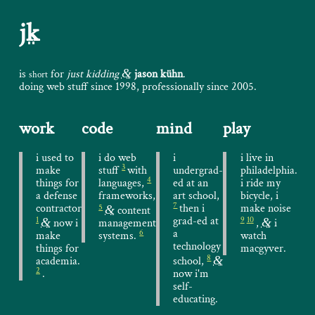
jk
&
is
for
just kidding
jason kühn
.
short
doing web stuff since 1998, professionally since 2005.
work
code
mind
play
i used to
i do web
i
i live in
3
make
stuff
with
undergrad-
philadelphia.
4
things for
languages,
ed at an
i ride my
a defense
frameworks,
art school,
bicycle, i
7
contractor
then i
make noise
5
&
content
grad-ed at
1
9
10
&
&
now i
management
,
i
a
6
make
systems.
watch
technology
things for
macgyver.
8
&
academia.
school,
2
.
now i'm
self-
educating.