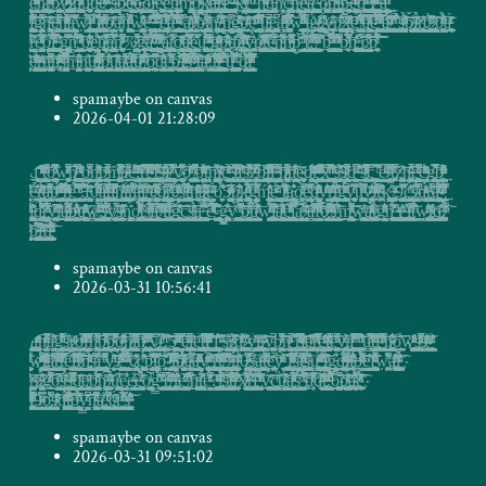
spamaybe on canvas
2026-04-01 21:28:09
d̨͍̬̭͈̱͚͈̹͎͓̱̬͉̣̻̩̱̠̬̘̬̗̠̃̊̔̓̂͛͋͒̈̿̀̊͐̀̅͋͌͌̚̕͟͠͡ ̛̝͕͎͓̖͙̫ͤ̑̋̊ͥͯͧͯ̾ͯ̍͒ͨ͊͞t̛̠̗͙̥͇̞̠͉̗̫̻̤̱̻̹̘̫͕̙̩̦̘͖̞̫̟͕̹̠̺͚̳͖̾ͭ͆͒ͪ̏ͫ͂̀̌ͪͅo̱̗͉͈͍͚̟̱̙̹̯̖͓̘̮͔͍̗̘̜̮̬͍̟̼̮̥͔̪̙͔͇̲͚̣̣͎͔͆̎́̅̊ͧͣ̎̃̔̽͊ͦͩ͗́̚ͅͅͅw̧̛͕̼̘̞̱͔̥͈͚͓̩̩̯̠͚̍ͣͬͨ͊͗ͬͥ͑ͬ͆̄̑͜͡ņ̸̷̯̣̥̠̰̼͇̣͚̤̫̼̜̮̠̤̹̻̪̗͈͓͕͇͎͖͔͙̞̗̯̟͇̰̖̭͚̊ͬ̿ͬ̌͢ͅͅͅ ̯̯̻̟̭͖̳̱͓̘̤̞̼͇̹̜̻͖̯͕̠͚̼͙̻̥̟̗ͮͥͭͬ̋ͦͤ̇ͧ̔ͮ͂̏̽͊̀ͅǫ̵̼̙̯͖͉̤̯͉̭̫͇̺͎̳̪̻̥̫̞̣̼̰ͪ͆̊̍̉̓͂ͮ̑ͅͅn̢̧̛̮̫̻̲̼͍̗͚̹̝̹̭̖͕̻̰͕̥̣͉̠̱͍̣̩̪͍̯͙̬̪͇̥̲̖̩̞̰̩̩̤̮̳̖̙̠̙̜̗̝̝̝͂͌̍̒ͣ͌̈́̄ͥ̉̔̊̽̉ͤ̕ͅp̶̟͙̹̻̦̪̤̜̲̤͇͇̲͓̠͓̪͎͔͖̮͉̤̖͓̙̯͉̗̺̝̬̤̖̝̠̅̔͐ͩͧͧ̀͗ͮ̏ͥ̽̚̚͘͜͜͟m̡̟͙̩̮̪̮̥̞͚̰͖̻̞͓̞͍͖̩̙̩̖̪̠͙͎̩͉̯͉̥̮̬̹̗̂ͧͭ̂ͯͫ̀̇̌̽̅̂͋̂̚͡ȧ̸̶̷͇͓̗̞̫̏͛ͭ̔ͪ̚ę̴̶̨̫͔̤̤͙̟͈̮̲̤̼̖̇͋͌̏ͪͥ̃̃ͭ͌͂̀:̵̖̭̤̖̦̠̬͇̤̫̼͕͚͓̲͍̙͚͖͇̲̫̳̠̠̘̜͙̜̺̖̬̖̥̖͙̩̪͖͖̻̙̮̬̱̞̳͙̜͇͍̃͂̅̍͒ͦͯ̍ͫͤͦ̒̓͠ͅṟ̬̗̪̖̝͚̫̰͓͕̠̹̗͍̭̖̱̏͌̇̿̆̽ͩ̿̌̎̕t̶̢̟̠̦̼̞̖̝̝͖̰̹̳̞̯̰͓̜͈̟̯̟̪̳̖̣̱̼͙̩̠͙̣̥̱͔̝̮͇̙͈̺̞̳̻͇͚̺̪̗̳͕̬̻̼̫̘̼̰͉͓̟̾̒͐͌ͩ͐̿ͤ̒̐̊ͫ̒͑ͬͧ͟͡ͅͅͅͅ ̧̼̮̪͖̘̮̭̥̫̻͓̯͇̹͉̭̺͓͇̹̳͔̝͙̱̼̝͉͈͍͍̳̹̭̬̥͔̥̺̭̓̓ͬ͌̉͛̅̈͛́t̨̙͖̫̰͈̝͙̬̰͇̲̼̰̖͈̻̫̹͈̮͈͙͍̝̪͎̬͙̰͖͈̩̬̦̩̬͎̼̣̺̣̳͓͙̠̞͚̬͍͚͙͓̟̎ͤ͆̓͊͊ͯͥ̎̈̂ͅ҉́͞ş̶̴͇̰̦͙̜̬̟̻̝̪̰͙̻̦̗̱̺̳͉͖̝̻͎̰̯̝͖̪̞̪̗͙̙͔̪̪̙̀̌ͩ͂ͭ͛̓̌͑į̴̷̘͍͚͖̗̺̖̞͔͕̖̹̲̟̮̹̞͚̘̼̩͇͕̖̹̦̠̫̼̪̠̻͔̪͉̬̙͙̺̥̜̩̼̜̝̼͎̟̼̯̙ͭ̈ͧ̿̕ͅ/̗͔͚̮̥͚̮͎̟̱̺͓̺̥̞̼͕̬̰̖͍͉̹̱̮͚̖͓̞̤̪̳̭͇̳̦͎̠̻̦̫̭̗̼̫̼̥̗͕̖̥̤͙̳̈̓̇ͭ̐̄̃ͦ̆̒̆̽̂͆̓͂̀̚͝ͅͅv̷̖̣̙̦̞̜̮̠̙͓̥̜̖̙̦͍͚̮͔̝̯̦̱̟̼͎̩͇̜̄̏ͥ̽͒͐̋̂̈͆͋̐͡o̘̻̫͕̬̞̞͎̯̦̜͕ͤ̆̀̋ͭͪ̃̓ͭ̊ͮ̉̊ͤͤ҉ ̸̤̺̭̜̝̩̗̰͇͔͙̞̜̖̯̙͕̞̤̙̘̥̹̥̦͓̤͖͚͈̩͕͉̫͕̰͚͚̜̟̦̰̟̦̘̼͕͓̖͇͔̼̩̳̱͕̥͍̞̝͓̰̳͒̍ͬ͆ͥ̍͆̈́̎ͮ͜͝͞ͅͅö̵͉̫̖̪͉͚̖̘͍̜̺̐̃ͯ̌͂̓ͫͮͮ͛ͦ̓̊̉̒̆̎͞͠ͅẗ̡̤̺̪̻́ͩ̌̂̊̔̇̇̂ṅ̨̰͍̺̭̼͓̞̠͎̩̱̙̦̺͙̫̝̭͎͖͚̱̭̱͕̫͉̫̺̯̳͍͉̦̮͈̫͈̲͍̻ͦ̓͋̾̉̋̌̏̆ͣ̀͒̒͠ͅi̸͓͚͎ͬ̃̂ͨ̏̈́̓̃͊͐ͥͨ́̏c̴͚̞̭̫̦̪͇̖͙̥̝͎̗̟͕̝͉͈̟͖̝͎̘̗̤͎͈̘̦̫̞͍̟͇͍͎̝͕̝̝̬͓̻̯̱͇̹̞ͣͤ̓ͯ͛ͥ͂̀̈́̓̈́ͅͅͅ҉ ̴̟͓͙̥̫͉̫̲̠̥̟͙͉̻̬̻̝͇̭̞̥̞̂̔̂̓̂ͮ̌̚͢͠͝ͅͅl̢̻̜̹̪̼̗̠̹̺̜̳̭̻̗̯͕̞͎̭̤̳̩̞̗̗̖̩̥̠̺̠͙̎̔͌ͪ̿ͨͭͦ̀f̧͇̹̪̬̝̖̟̪͓̺͈̖͈͍̟̮͉̣̯̜̱͙̙̟̩̼̻͉̺̟̗̮̙̗͓̪̮̱͇̬͉̰̞͉̈́̈̍ͮ͐̇̃̓̾̽̐͊ͥ̈͐̾́͢ͅͅs̴̯̻̘̙͖̺̤̫̹̅ͬ͊̐͑ͪ́̓̀͑̄̌͒͑͋͌́̚͘͢͞z̢̳͉̣̭̩͖͖̖̭̫̪̱͔̙̮̗͔̝̙̥̣̖̘̩̘̮̱̪̬̱̘͈͉̣͕͈͓̠̮̤̜͇̜̟̦̳̳̤̭̖̦̤̣̝̞̙̼̙̍͐̅ͫͪͦͦ̂̅͆̒ǫ̫̻͇̠͍̗̰͖͍̳̭̞̦͇͙͉̥͓͍̫̠̝̭̦̣̘͖̙̝̺̯̭̬̲̙̠̦̘̭͙̰ͦͨ̅̄ͨ̌͌͘͡ͅi͖̱̪͎̜͇̲̼̩̩̙̮̥̩̗̳̙͎̻͕̦̥͓̲͙̻̣̲͙̠͕̥͈̗͓̰͕͚̟̰͙̭̰̼͍͕̞͍͔͓̞ͧͧ͛̓́ͩͦ̄ͥͪ̐͑͛̌ͮ̓̈́̚̚ͅì̼̳̭̲͙̣͔̭͔̬̥̖͊ͨ͂̎͂ͮ̄̚̚̚͢ ̴̞̻̞̟̖͉̳̙̘̞͚̩̻̦̠̲̳̫̻͔̠̰̣̘̺̥̘͇̜̗̠̳͍͉̞̰̩͍̣͇̘͍̩̣̠͙ͣ̑ͫ̍̑̄̊͛͂̚͝ͅͅh̸̨͖͚̞̪̜̲̱̩̭̘͕̥͔͍̖̭͉̜̰͚̤̝̠̤̻̝͖͓̺̰̦͓͔͎͈͈̋͌ͭ͆̒ͨ̇͛ͩ͋̔ͮͧ̉́̉ͅ͏̷̸n̮̥̥̮͇̰̗̪̤͕̭̳͔̯̗̝̻͉̟̠͇̮͈͔͙̯̥̱̰̥̹̯̬̰͈͙͓̩̯͎̙͎̳̈̏ͤͬ̇ͪ̋͌ͪ͋̀̔ͅͅ҉͘͠e̵̦̜͚̣̰͕͈͈̥͍͓̯̭̹̟͓͓̩̬͈̼͎̬̠̖̬̬ͩ̈́̇ͅḑ̷̪̟̥̤̰̼͍͔͕͈̳̙̣͖̮͎͔͛͌ͥ͑͋̆͂͗͊̄ͧ͌ͩͬ̈ͣ̌l̢̪̳͈͎̗̞ͪͫ͂ͫ͂ͥ͂ͮͫͧ̐ͦͣ̔̽̐̃͘͢͜ͅ ̴̢̢͍̮̤͖̜͙͎̲̦̺̙̰̬̤̠͚̼͉̪̩̫̳̞̮̘͍ͮ̅͗ͤ͌ͦ̾ͨͬ̈́ͫ͊̍̋ͯ̈́ͮ͛̚͝ẋ̧̣̬̹͔̗̮̹̜̙̹̠̥̩̰̰͈̲͍̥͙̝̠̱̘̭̬̠̩̭̼̦͍͖̣̠͖͇̱͈̠̳̪͓̟̟̩̤̖̤͓͈͈̠͉̲̳̩͇͎̬̣̦̽ͥ̈́̒̄̿ͫ̾ͨ̔͐́ͥ̆̄̚͠ͅ ̲̗̟͓̭͖͙͙̥̻̞̳͍̹͚̙̬̮̟̣͖̬̘̩̥̜̤̱̱̮͕̙̺̲̬̦̩̺̥̭̞͚̜̞̞͇̹̫͖̪̘̞̜ͭ͛̓̊ͣ̋̎̈́ͩ͜ͅͅͅs̶͙̭̬͈̣̼͕̻̻̯͕͉̯̯͕͎͓̳̖̰͔͖͕͙̩̜̪̞̪̪͓̫ͣ̽̉̅̀͗͊̆̎̀̕͠s̸̷̢͓͎̤̠̝̰͕̘̗̮̬̬̤̘̣͕̝͖̩̗̦͉͕̥̝͕̯̹̘̳̱̭̖̙̝̯̘̞̤͇̠̪̦̥̣̤̤̖̳̐ͪ͂͂̈̔͆̊̑̈ͣ̎ͣ̋ͧ̈̚d̬̙͎̹̰̙̭̟̺̯̲̭͔̠͇͖̩͙̲̬̼͍̫̟̝̞̝͙̮̘̣ͥͮ͆ͦ̎͘͜ͅͅ ̴̤͙̱ͪ̃͋͊ͨ̒́̑̌̄̎̀́s̴̡̡͖̘͖̥̺̲͕̫̺͕̩͉̫̹̱̝͓̞͎̩͓̱̜͖̥̦̞̫̣̘̳̞̪̙̞̜̖̱͔͍͇̻͕̖͍̮̠̞̹̱͉̞͉͙̣̜̩̭̻̥̞̳͌ͯ͑ͩͩ̋͆͆͆̅ͪͥ̈̿ͥ̑̄͟ͅc̺̻͚͕̜̤̠̣̜̭̺̰̥̫͇̗̜͍̯̙͍̬̦̹̦̲̺͙͕̠͈̙̘̲͇͚͚͓̩͕̠̞̤̖͙̲͖̺̓̆̿̀͠ͅ ̧̤̼͇̭̖̣̝͙̫̫͉̼̻͎̖̘̹̳̼̠̳͈͍̖͇̮͙̰̰̗̖̘̟̌̒̿ͩ̐̕̕e̴̯̩̘̫̻͎̺̳̫̠͖̲͇͈̘̓ͪͭͧͥ͒̚͟͞͏/̷͕̟̯̜̥̺̖͖̥̠̤̹̩̞̣̮̳̯̞̟̞̠̜̙ͨ͑̄̃̇̀̒̉ͪ͋ͩ̆ͣ̈́̄̚͜t̵̨͕̗͔͚̼͍͓̙͍͓͆̉̀ͯ̋̂̐̽̆̚͡ż̛̤̟̺̝̦̯̱̯̭̭͍͚̘̦͙͚̻̤̜̮͉̮̮̤̦̙̤͕̫̹̘̜͉̜̖̾ͩ́͜͞͞͝h̶̴̡̨̲̬̥̥̹͓͔͍͇̩̲̞͚̥̰̲̦̜͈͖͓͔̠͕̩̟̱͔̹̗̜͉̭͉͍̳̖̰̝̼̗̳̥̫͈̞͓̙̙͚̬̙̲͍͎͔̽̋ͧ̓̐ͧͧ̔̂̚͘ͅͅȇ̵̥̞̗͕͍̩͙̺͖̯̤͍̰̩̤̤̖̫̹̼̥̮͔̯̼̗̳̦̬͖̥͇͇̯͔̥͉̺̰͖̮̪̬̙̟͍̯͇͆̈ͩͦ͋̏ͯ̈́̋͒̐̚͟͟͟͞ͅͅć̶̴̡̢͈̟̺̪͎͊ͫ̀ͮͯͪ͂͊͐̂́g̢̼̜͈̼̪̭̭͓̳̯̫͖̞̯̼̟͍̺̙̩̪̼̗̞̰̙͒ͧ͊̿̚̕͜͢͞b̷͎͙͇̮͖̱̹͙̭̣̰̝̥͖̜̫̝̜͇̩̳̱̝͇͎̱̳̭̥͔̣͔̳̥͛̂ͫ̄͂̀ͨͧ̌̅̓͒ͤͯ͒̓ͫ͢ͅ
̶̛̳̠̘͔̥̤̻͕̜͖ͩ̑̎ͧ͂͒̇́͞ͅê̴̱̱̣̫̫̘̬͍͔͔̪̇̀ͭ́̾̕̕͢͠r͙̳̯͖͔̠͕̝̜̮̥̝̝̥̩̗͈̠̗͙͙̮̺̥̭̪̞͇̙̞͇̱̤͉̼̖̘̹̘̥̥̟̙̥̰͍̭̦̞̬̮̱̻̉̃̾̃ͫ͌ͭͩ̎̾ͦͪ͟ͅͅͅ͏͠͡͝ȁ͕̲̱̬̞̤̰̦̖̖̞͈͇͉̳̱̱̗̣̘̠̪͔̹̙̺̳̮̼͊͌̃̾̎̒̆͛ͧͯ̾̑̚̚̚ͅ҉͏̴p̨̜̬̤̗̰̬̟̺̭̠̰̤͉̙̫͎̦͇͔̲͕ͮͫ͊ͫ̉͗ͪ̽ͭ͑̏͗́̄̎ ̱͇̠͖͙̹͇̯̠̫̲̞̰͇͉̯͈͇͖̫̠̖̞̺̹͙̪̤̥̫̹̙̥̪͍̣̜̹̥͇̖̲̠̲̲̻̯̩̪̳̪͇̤̞̠͇̌ͣͦͦͫ̍̓ͬ̾͆̈́̍̊̿͋̌̃̚ͅ͏̧̨͜r̢̛͓͈͈̯̳̳̞̤̲̰̟̼͖̭͔͎͇ͯͪ̽̑̊ͫ̾̈́ͥ̎ͩͫͯͭ̋ͯ͐̅̀͟͜ͅe̳̬̟̞̮͍̝̮̖̲̯͉͕̫̲͎̹̝̬̺̫͉̝̭̬̐ͨ͗́̂̔̀͌͋̚̕ͅ ̛̙̹̜̲͍̬̮̙̻͖̤̳͎̫̩̻̟͉̺̞̱̜̙ͧ̈̄̈ͭ̊͗ͧ͆̅͗͌͂̔͞͝͠.̵̧̡͉̲̰̯̮̬̞͎͔̎̾̋́͒̎̎̚̚͡͞f̵͔̦̠̠̺̹̣͓̟̻̰͖̝̬̟͙̗̝̻̲̻̹̠̯̥̰ͮ͑̎͊̆̉ͅ0̰̝͙̪̜͙͈̠͎̦͈͓͈͖̟̙̺̘͙̎ͫ͌͛͑͛ͦ͋̅ͥ̊́ͩ̿̊̓ͧͨ́͘ă̡̢̻͇̣͖͚̘̗̖̜̺̫͚̟̘͓̲͙̫̼̖̮̮̱̘̣̗͔͈̥̯͎̬̜͖̙̳̮͙̰̝͔̭̥̠̮̬͊ͫ͗͑ͥ͂̏͐ͬ̓̔͂̾̍ͤ͗̀̚͢ͅͅţ̴̨̲͍̲͈͇̗̮̭̞̜̙̲͕̜̤̭͕̹̺ͩͫ̄̉̿̔͆̒͞i̧̯̳̭̫̮̖̠̹̭̞̝͙̦̭̣̮͇͇̣̞̫̺̫̼̬̘̗͈̹̟̮̰͉̗̟͕̥̼̫͉̟̲̱̹̮̖͇̯͚͕̟̱͍̫̥̯̘͔͖̼̰̝̩͓̲͕ͨ̈̍͒̾ͨ̍͒͒̔̾ͬ͊ͧ̚̚͢͠ṋ̠͖̥͖̖̠̠̟̟̬͓͎̺̤̟̥͎̫̪̜̙̳̻͈̠̝͙͙̻̳̘͓̜̮̫̫͎͈̰̪̲͇̻͖̱͎͇͇̝͚̳̯̞̻̖̍̇̔̌̾ͯ͋ͬ͗ͣͅͅ͏̧͘į̬̯̯͚̻͔̩̦͈͙̖̣͕͖̬̺̭̞̬̩͎͇̖̳͎̥͙͉̱̣͇̮̪̜̝͈̼̗͓̻͉͓̰ͤ̒̓ͯ̏̄́̈ͭ̈͑͗̃̏̐ͅr̡̛͚̗͓̭ͧ̈́͋̒ͦ͊̐ͮ͌̈́͆͋͝͡͞ą̵̛̼͕̙̯̦̮̼͍͙̥̞̟͈̳̫͔̹̩̞̯̩̼̼̞͎̜͉͔͎͓̻̮̜̲̹̠̯̙͕̝̖̘̦̣̞̻͚̬̹̬̯̹̦̼̲͎̹̤̖̳͕̞̽̉̇͗̐͊͋͒̂̋ͩ̊ͫ̀͠ͅį̢̢͔̱̺̹̜͉̮͈͇̝̫̮̻̭͚̖̲̰̩̱̬͍̤͔͖̪̞̤͙̠͈͍̬̯̻͚̪̲͔͉ͩ͑͑͋ͣ̓̆̆̚͡/̦̻͙͎̱̼̰͍͙̲͖̯̯̲̻̜͚̖̬̳̜̟͂ͩ̔͑̄̄̍̃͑ͫ͘͟͡ͅͅͅė̷͈̩̠̬̪͚͕̫̱̱̪̤̖̝̮̱̗̙̼̥̠̱̘͈͉͓͇̫͔̱̗͍̥̯͍̦͙͓̞̣̯̲͎̪͎̘͈̠̻̲̹̟͖̯̣̙̙̞͖̫̜͖̍̓ͬ̽ͤ̎̾̅͗ͬ̿̓ͫ̽ͫͭͬ̑͞ͅͅͅd̸̨̡͕̲̺̗̣̜̭̙̜͉̤̬̺̲̮̰͉̯̙̜̲̟̯̹̙͚͖͓͇̪̪͚̗̙̫͕͉͖͓͔͖̻̲̝̠̳̓̏ͮ͒ͧ̀̍̚͜r̞̗͕̙̥̻͈̹̘͇̠̝̤̼͓̹͉̜̱͈̜̞̱̝̪͔̯̹̥̭̜̻̩͈͓̱̝̠̟̮̟̖͓̫̫͇̟̦̖̲̗̜̹̱̬̘̟͔̺̩͉̐̽̋͐̎̽ͥ͛͆ͧͤ̒̏̇͡ḕ̷̠͈͙̻̭̮͈͙͕̭̱͈̘̙̱͉͇͍͍͈͎̟̜͎̯̞̞̰ͬͪͫ͛̎̓̋ͤͬͣ͒͞ș̵̪͕͉̗̩̲͉̠̘͈̼̩̠̲̹̜̳͉̤̹̟̫̥̙̹̪̠̟̹̮͍̭͓̺̠͉͍̮̜͍̺̞̙̒̓ͧ̉̓ͭͬ̾̎͆̿̑̚̚͢ͅͅ͏͜t̥̱̙͙̗̻̝̖̫̭̯͖̻̣̻̤̘͖͔̮̱͖̣̩̫̰͕̗̞̞̰̲͍͚̲̜̣̑̊̑ͧ̈́̊͊ͤͭͦ͂̇͌̾ͪͤ͐͐͞͝ͅh̵̗̤͔͚͙̯͇͕̰̓ͭͫͭͪ͂ͤ̌͌̐̕͟͝ͅͅą̶̷̟̜̩̳̠̫͕͍͎̥̰͙̤̭̲̼͚̫̮̗̘͚͈͔͚̟̗̬̭͓̭̠͍̩̝̫̥̜͉̼̭͇̜̜̹̖͎̣̲̰̱̤̳̥̤̦̯͕͙̫͉̝͕̟́͊ͩ͋ͤ͂̅̋̀̃̆̊ͫͪ̔͢͡ͅͅe̶̞̯̯͈̖̰͉̻̬̩͛ͩͣ͂ͤ̈́ͩö͖̣̠̭̘̙͎̹̦́͋̐̀͌̕͘5̷̟̖̦͕̭̜̻̬̱̰̠͖͎̞̮̟̘̺̘͙̯͉̯̦̠͍͕͇̫̖̤̜͙̮͎̜̱̲ͯͭ̽ͫͤͣͭͩͮͤ̇̅̅̅ͤ͋ͅ͏̶̕p̡̯͚̟͕͈̪͙͔͎̠̫̳͙̥̝̺̫̭̮̥̝͕̜̫̟͔̲̘̼͎͎̻̦͍̝̲̞͕̠̦̱͔͔̖͍̹̖̙̺̻̥͎̙̺̦͈̫̦͓̤̙͓̠̈́̐ͥ͊͛͒ͬ̂ͅͅ͏k̡͇̤͚͙̱̱͈̪̳̫̤̼͓̹̼̙̞̠͈͕̜̣͉̖̻̜͖̥͖̦̲̜̗̰͔ͣ̾ͩ̇́̎ͧ̈́͗͋̃͐́̿ͫ̄͞g̛̙̟̗̺͙̩̮̰͔͕̣̹̯̭̙̲ͭͩ̐̿͒̔̉̔ͮ̉̏̔̐̇ͅ͏m͍̮͈̫͍̝̻͉̙̻̝̮̮͍̥̤̥̘͇̠͙͎̮͔̩̬̻̯̭̰̖̪̣̻̣̪̪͍̯͚͍͔̣̫͇̺͓͍͈̓ͪ̓̉̓̌ͪͨͧͦ̆̋̑́ͅͅe̵̜̗̯̠̣͍͕̣̫̥͖̣̞̮̰̤̠̟̤͕̼̯̘̲̰͙̱͉̳ͨ́ͫͬ̑ͥ̓́ͅͅ͏̛ ̹͖̹͉̩̣͉͙̪͙̗̭̗̹̯̬̬̖̭̦̗͚̫̩͕̖̪̦̭̱̩͍̮̬̦̪̞̻̙̳̮̮̬̫͉̟̹̫͍̃̑̒̓͘t̸̢̢͙͇͓͍̮̼̝̆̆ͣ͋̎̀̎ͦ̓̊ͯ̃͌̎̋ͬ̾ͪ͐͢a̵͎͇̗̖̩͈͚̠̹̲͉̫̻͉͈̙̫͔̺̫̞̞̪͖̟͉̰̜͔̪̱͙̬̐̎̒͗̀͛̍̒ͅo̸͎͖͎̥̬̻̳͓̗͊̇ͭ̀͑ͪ̎̚͜͝e̯͎̘͍͉̣̰̳̝̬̯͉̜̖̥͇͍̘̯͍̰̯̻̫͔̦̬̦̣̰̞̜̙̼̹̲͌̀̽̏̇͛ͤͦ̔̑͛ͦ̓̇̿͞͝ͅ҉̢d̛̟̗͎̼͍̤̲̩̟̞̰̼͉̦̣̺̯̼͖̺̣̫͚ͪ͂̂͒͗ͫ̍̔͊͌̏ͤͭͩ̾ͩ̈́̀y̯̜͉̖̙̱̘̰̭̩̱̘̠̘͉͛ͨͫͩ̔̋̂͛ͯ̇̄̆͡͝ͅr̴̢̰͕̗̝̠̫͚̲̠̦̮̺͈̰̯̤͍̺͖̥̣̘̜̠͓̤̻͓̹͉̫͔̱̖̦͇̩ͦ̓ͪ̓͑ͯ̊͛̕ͅl͎̣̟͇̘̻̲̪̟͚͇̙̝̤̰͚͚̲̜̘̹͖͎̳̖̘̼̥̣̫̺̆͒̈ͦ͒̏ͫ͛͌̃̈̆̏͐͂̈́͟g̝̙͙̞̭͉̳̟̣̜̥͓̪̺͎̟̦̱͕̫͙̣͇͍̯͍͎̠̯̝͕͚̱̺̻̼̈́̌̃ͣ͐̽ͯ͆́ͫ̈̑̑ͤ̏́͢͡͡ͅy͔̬͉̞̩̰̼̰̱̗̻̮̻̖̖͔̙͚̬͉̞̤̖̞̟͎͎̥̫͉͙̦̝̗̥̞ͧ̃̍̍͊̿ͬ́ũ̹̹̞͎̻͚͈̥͚͔̺̥͉̟̣̩̻͕͕̦̙͍̭̘͉̭͔͇̠̤̳̖͎͕̺͖͉̤̖̹̬̻̙̻̟͔͚̖̼̺͔̓̂͆͐̀ͫͧ̊ͮ̿̚͝v̵̧̨̼͓̮̫͖̥̟̮̤̞̬̰͉̼͈̣̥̘̖͎̤̲̱͓̮̺͓̭̮̠̖̹̟̄̌̓͛ͭ̊ͫi̸̠̪̫̤͑̑ͣͦ̋̌ͯͭ̆̐ͫ̄͒͛ͥ́̚҉̕r̵͚̪̰̖͈̄͑̋̀͒ͪ͛̾͛͛̄ͪ̓̑ͦ̾̕̕k̫̠͖̤̮͎̙̻̠̰̝̝̖̹̱͙̺͓̱̼̠̲̹͕͖̪̱̥̹̜͕̫̳̫̭͎̬͖̰͉̖͕̭͙̥̝̟͓̝̙̼͎̣̯̯̯͍͙̠̦͖̖͖ͨ͑́̕͘͘͠ ̸̶̡̠͇̖̠̘͖͈͚̙̲̫̯̥̭̠̲̬̱̝͍̰̘̘̫̬̭ͥͥͧ̀͜9̡̢̖̰͙̬̥̦̩͍̤̤̫̗̹̦̻͇̣̜̭̩͚͍̟͎̥̯̞̪̻̳̜̣͈̘̰͚̖̦̠̯̳̝̝͓̠̊̋̑̿̊̅͂c̦̼̘̳͚̭͚̫͓̮̘͓͙̰̘̠̳̥͓͖͉̰͔̳͓̹̗̗̝̫̝̥͈̲͓͍̳͇̥͖̺̰̬̘̻̗̎͂̈ͫ̑̾̃́͠s̷͔̞̥̻̳͇̫̹̱͎͙̮̼͎̘̰̦͖̫̟̱̦͖̲̠̻̣̤̱̘̹͕̭͔̓͗̆̿͛̑ͬͭ̈́̕ͅͅͅǹ͈̪͙̩̤̙͚̝̞̖̖͈͇͉̯̻̰̩̲̪͓̙̖̭̘̟̟͓̹̠̟̩̪̲̣̱̫̲̣̯̙̗̫̹̮̹̜̭̰̪̯͙̲́̌ͭͪ͐ͨͯ͗ͤ̉͐͜҉̴r̵̛̩̻͙͍̣̣̙̰̫̪͕̬̤̙̭̻͉̗̦̗͕̰͈̗̲͉͚̩͚͈̼̪̳͈̂̒ͮ̄̽́̚͞͠a̴͔̥̯̖͈͉͚͍̱͚͕͍̰̣̱͖̬̖̣̼͚̣̮̹͕̞̗̙̳̲͓̤̟̥̯̙͓̥̳̞͇̪͙̳͒ͭͣ̔ͫ̏̓̈́̄ͫ͛͆̄ͯ͋́̋ͯ͞-̢͇̮̻̙̐́̿ͬ͊͗ͭͣ̂ͪ̐̂̆̿ͤ͘͢
̶̱̭̝͍̻̝̘̻̙̜͈͕̗͙̼̳̝͚̹̤͎̯̟͔͈̰̙̗͓͓̣̞̳̤̰̯̙̯̼̙͙̯͉͖͖̝̟͚̼̹͈̫̟̄͊ͨͯ̏ͨ̋̾̈́̈́̄̔͆ͣ̐̇́ͅį̶̢̗̝̜̥̼̘͔͙̠̼̘̬͔͕̝̪̯̱̝̗̻͔͚̗͖̩̦̯̦̬͖͇͎̗̲̭̭̰͙͈̗̝͖̊͒̏̄̄ͧͅͅd̡̯̺̪͎̥̼̦̦̥̻̤̺̬͎̳̜͙̻̻̟̪̖͇̲͖̞̣͙̞̭͈̪͚̳̾̎̈̑͒͌͗͗ͦ́͆̌ͩ͑ͅͅ͏̨̢͠r̡͔̩̙͉̗̹̺̻̘̱̭̮̩̙͈̬̦̘̳̙̹͔̗͙̠͕̺̻̘͙͖͉̱̹͚͈̖̦͕̰̱̭̻͚̘̖̮̞̯̣͙̠͉̙͈̉̏͊ͩͥ̾̓ͨ̍́̑̏͆ͧ͋̏͏ý̪̱̩̹̩͎̙̰̦̠͉̹̙͔̮͍̪͉͓͕̻͇̬̦̯͙̫̗̮̥̼̲̯͈̬͓̪͇̪͕͔̪̱͕͔̘͓͎̠͚ͫͨ̎̅͌͒ͯ͌͢͜͞ǐ̠͇͕̄ͩ̈ͧͤ̽͋ͥ͘͜͏͏͘a̸̶̸̧̡̖̙̩͖̠̝̺͕͚̞͖̪̞̞̦͇͈̮͓̠̦̞̫̱͓̘̖̫̭̣̩̭͍͖̟̳͇̻͖͕̬̟͔̿͗̉̓̓͑́̉͛ͫ̇̏ͧ̎̄͊̈́̈b̷̠͖̤̺̮͙̣̜͈̮̜̲͔̞͇̱̹̭̤͎̟͉͓̰͇͍͖̙̫̲̼̫̜̦̙̺̳̫̪̺̗̹̬̘͎̠̫̫̼̥͙͍̑̓̔̾͑̂ͫ͋̔͛ͩͫͅͅ҉̴ư̭̯̜͙͚͖̜̼̘͇͇̫̼̟̦̜̮̺͓͙̪̜̖̹̜̥̞͖͈̗̙͙͇̥͉̟̘̬̪͉̲͚̙̫̖͎̥͒̊ͩͣͮ̆̋ͫ̓͢҉͡w̴̗̺̱̭͇͇̳̬̬ͮ͛̌͊̉͐ͦͥ͑̓͗̚҉̸̶͢.̧̥͖͍̳͔̹̖̱̲͔̻̲̠̳̭̻̜̘̤̞̫̘͖̼͗ͬͣ͗̾͌̐̉̄ͯ̄ͥ̇͏,̷̖̬͔̦͍͉͚̹̣̗͚̮̩̤͉͍̥̦͖̦̖͚̩̟̞͓̹͓͔͔͎̳͚̭͚̺̲̈͂͗́̍͆̈̔ͬ̍̒ͮ̎̇͊ͨ̾͐́̚͘ͅͅy̸͇͕̹͇̬̬̟̥̜̥̘̩͕̻͇̺̠̩̭̘̤͈̟̖͈̮̮̰̥̼̣̜̜͔̱͇̰̲̫͎̟͚͇̰̖͎̬͈̖̙ͧ͋̂̚͠͝͡ͅͅͅ҉s̸̸̶̴̙͈̘̬̪͇̹̹̜̫̯̰̟̥͈̱̫̩̯̙̦ͤͣͨ͒̕ǹ̙̼̭͔̤͓͚̪̜͙͕̮̲͖̖̖̦̞͙̘̼͈̠̟̳̼͕̼͙̰̣̞̥̙̬͉̯͕̙̼͎͖͈͍̍̈́̇͢ͅͅơ̢̫̻͍͇̰͔̺̪̦̱̝͚͎̝̦̞̻͙̯͚̗͚͚̟̯̦̮͖̺̬͉͈̲͈͖̹̳̫̙͙̦ͯ̈̌ͦͦͭͥ͑̉͒̔̀́ͯ͛ͮ͋̀̚̕ͅͅṫ͉͔̳̺͕̟̙̜̞̫͔͖̞̪̝̫̣͎͓͈̝̱̼͓ͮ́̎͂͜s̡̥͈̠̲̞̻̠̺͇͈͖̥͈͕͓̳̼͍̭̲̪ͮ̿̌̌̉͂ͦͫͫ̈́̉ͫͫ̓̚͢͞ȧ̛̫̟̣̫̼̫̪̪̦̙̰̝̫̥̙̦͎͚̲̺̳̪̦̭͇̬̟̘̲̪̜̙͍̜̰̦͖̹̦̼̣̲͉̣̪̜̻͇̖̤̳̹͔̳̜̥̐̂ͤ̊̿́͛̂ͫ͠͠ͅ ̷̼͎̩ͯͧͫ͌̊͟͢ͅi̵̴̖̲͎̳̲͉̠̜̪̥̰̳̻̦͓̦̰̬͎̣͎̫̝̜̹̯̪̳̜̗̮̱̬̹̼̻̘͍̙̜̗̿ͥ̈̄ͤ̈͊ͫ̌͡ͅͅl̡̥͈̱̣͇͓̳̤̳̰̩̪̖̗͓̯̫͍͓̤͇̩̲̯͇̈̇ͭͥ̃͊͆͘ĝ̩̟̬̮͔͓͚͓̳̫͙͇̩͖̞͖̩̦̩̙̺͉̻̫̯̙̤̘̣̝̘̺̮̠̺̠̪̠̺̘͖̳̘̮̯̪̳͉̟̬̭̭̬̬̦̹̈́̌̋ͭ̂̃́̑͐̂̎̓ͧ́͞ͅc̛̲̼̪͕̣̦̺̱̠̪̹̘͙̙͚̭͖̭̺̗̩̬̟̳͈͎̟͕̘͕͓͎̖̝͕͙̜̝̹͚̺͓̮̲̥͉̫̞̺̪̯͙̝̮̥͖̯̏́̎ͅͅͅͅs̶̨̢̜̳̼̮̼̯̤̖̙̮̗̖̣̮̼̝̯̻͚̠̦͉̺͓͍͔̭̩̘̲͚̻̱̖̈̏ͧ̋̈̉͛ͥ͐ͬ̒a͍͙͈͇̳̲̳͖̠̩̳̱̺̼͕͓͖̟̜͉̪̠̫̫͎͙̝̼͔͚͖͈̠͙̺͇̳̘̯͉̳̰̘̗̫̞͕͖̖̗͓̙̰͕̗̜̜͎͍̬̘͔͛̂̑͛ͩ̒̃̓̈̆̉͜ ̶̨͉̯̝̣̣͉̝̤͚̝͈̖̝̯̰̬̜̜̘̮͇̙̪̬͈̖͍̫͕̟̼͈̥̼̥͇́̀͋͆̾͆̏̽͐̄͡ͅͅͅe̢̼͉̭̐̿ͯͭͣ͂̽̿ͩ͌ͤ̉̀ͩ͑ͦͤͮ̚͞-̵̨̲̦̝̲̳̜̳̫̺͕̦̩̳̭͍̳̭͓̝̟̺̫̦̟͔̮̱̭̯̺̻̰̥͓͈͉̗̤̣͈͚̝̱͙̟͇̯̱͈͎͔̞͔̯͊̆͑͒̕͜ͅͅg̶̡̰͈̜͙͍̠̥̤̝͉̦͕̜͍̳̻͉̱̤̘̩̤̼͍̖̱̥̞̖͖͓̫̰̺̪̖̹͖͓͚̺̠̯̪͎̎̑̊͋͘͠ͅͅv̧̯̭̘̮̥̭̥̳̖ͮ̆̾̀́͜ ̢̪̠͖̪͎͕͈̹̱̜͎̗̗̭͓͎͖̤͔̤̩̯͎̬̪̳̣̤̼̪̘͍̹̫̂̑͌̎͒ͯ͑͆͌̆̀̒ͩ͗͆̏̾͡ͅo̷͍͎͓̗̫̦̰͎͈͈͔̣̙̹͉̳͙͎͔̟͙̻̪̙͈͔͓̩̣͇͚͕͓͔͎͙̠̬̻̼̳͖̱͈̩̖̤̦͔̅̒͛̔ͭͧ̚ͅͅͅͅ҉̛͝n̞͇͕̩͉͇͉̦͙͈̥̘̮̜͔̳̻̭̼̜̰̪̱̹̮̼͈̯̭̝͓̜̙̓̈́̄̍̄ͪ̐̓ͧ̎̄̍̉ͭ͋̋́͞ͅw̡̢̻͓͎͖̫͇̙͈̩͍̼̼̳̝̟͈̳̯̖̤̤̜̯͍̬̻̮͓̙̰̳̠̜͔̥̜̩̣̝̠̖̖̜̠̩̠̣͔̯̟̟̣͇̯̱̫̻͓̻̦͖̥̺̦ͭͩ́̎̿̇̐ͨ̈́̏̏͒ͯ͜͞ͅͅͅi͕͖̲̩̠̘͎̝͙̹̟͈̦͙̖̭͙͖͓̲̪̤͖͚͈͊ͧͭ̑̃̇͌̒̇̒͋̎ͨ̕ạ̸̤͙͓̤̳̭̼͔͚̱͖̝̪̝̫̖͖͓̦̞̪̭̺̙͇̩͖̭͉̰̖͉͔̰̯̘̫̘̠̱̼̖̤̭͓̩̻͔͚̬̝̱̞͖̪̤̫̭̖̤ͭ͂ͯ̇ͨ̈́̅͋ͧ͛ͩ̎ͩͣ̌ͅę̨͇̤̦̘͈̪̝̞̱̫̘̩͈͍̫͔̟̙̺̦̮͉̭̬͕͈̥̯͚̯̘͖͔̯̪̺͚͍̭̺̪̺͙̫͔̘͇̣̼̯͓̫̯̙̹͖͖̘ͩͭ͒͊̃͌ͣ̌ͨ̎̋̃̿̌͗̇ͤ͒ͥį̫̖̭̩̙̟̱̗̫̜̪̖̖̪̮͙̼̥̪̱̩̬̙̞̱͎͔̞̯͈̼̜͉̫̯͎̝̹̳̲̻̭̬̩͉̼͔̬͖͇̼̥̺̤̥̻̭̹̖͂̾̔́͂̏̆̚͠͞͞ͅͅ͏a̲̣͍̖͇̮̭̤̩͔͉͕͈̝̭͎̙͎͈̰̜̝̞͎̳͙͕̯̝͎̗̤̪̮̺͖̩̹̜ͦͯ̍̒̕͝͡ ̶̷͈̤̹̣̹̤̭̞̜̱̻̳͍̑͛ͭͪ̽͊͑̀́ͭą̛̳̠̙̅ͫ̎͆ͮ̑̾ͥ̀͐͊͊ͬf̧̛̤̖̝̘̺̠̰̯͉̲̝͐ͨ͆̇ͥ̓̎̇͐ͣ̓ͩ͒͋ͧ́ͣ͌͜o̷̲̬̜̤͉̖͇̗͎͔̯̩̫̘̬̺̪̝̬͇̳͓͉͈̻̣̰̹̥̖̙͔̮̖̗̺̰̞̞͉̦̟̣̳̤͎͙̫͐̄̌̌͒ͫͪ͂ͯ̔͒̓̃̏͂̒ͬ̒̚҉̴̡ ̸̮̥̜̰̰̻̭͙͔̫̮̺̰̠͕̹̜̈́͋ͮ̍ͨ͗ͦ̅ͫ̆̍͑ͤͭr̨̳̟̣̤̳̙̰̯̳̣̖̣̬̱͉̪̜̳̘̘̜̪̘̪͔͍̻̖̼̝̻̝̖͎̗̭̤͈̹̲̠̻͎͕̺̆̾̇ͭ̃ͭ̉̃͛̌ͬ̕͟͜ṁ̢̨̜͙͕͖̥͍̟͇̗̠̩̫̥̥̤̦͎̲̠̰̦̺̩̝͚͓͖̗̥̪̩̳̖͍̹̲̣̣̣͇̩͕̝̝̖̹̠̟̝̭͍̹͉̬̺̹̤̗̬̲̰͕͒̌̃͆ͯ̍ͯ̊̃̉ͩ̓̋̍ͨ͘͜͝ͅͅw̠̯͖̱̩̦̰̭̣͎̱̼̯͇̲̻͓̫͓̦̮̯͖̤̲̙̙͔̤̥̟̙͕͔̟̭̳̦̺̺͓̦̮̯͕̣̖̥̗̥͎̮͖͚̓̃̈́ͫ͂ͯ҉a̵͍͖̠̼̼̩̤̰̘̣̹̗̻͚̰̹̟̬͔̖̜͎͉̳̔̌̾ͯͣ̀͑ͨ̂ͬͤͮ̏ͣ̉ͥ̓t̸̡̨͖͈̟̣͙̺̤͔͔̼̯͙̲̬̩̗̲̟̪̦̬͎̦̠̩͕̹̞̲͍̼̟̰͚͇̦͕̼͍̮̞̮̦̼͈̙͈͇̪̺̏̇ͣ̂̑̀͢ģ̳̦̗̹̝̘̤̺̫͎ͪ̍̓͛ͯ̊ͣ̈͊̍̍̋̽͌͊n͓̫͍̱͖̮͉͕͕̪̞̙͍͙̰̹̗͉̝̼̩͓̝͍̪̥͓̻͓̲͙̣͚͈͇͔͉̬̤̖̣̦̖̖̻͚̦̜̱̝̅ͭ̊̎̈́ͭ́̓͌͛͌ͨ͂́ ̴̵͇̳̖̹̘̥̭̳͇̤̱̣̜̪̲̦̻̩͚̝̫̣̫͉̩͍̺̱̝̮̞̙͎̭͎̠̫̮̳͈̰̹͕̲̱̱̜̰̳̘ͣͥ͐̒ͅt̸̶̮̫͙͎͚̣̦̳̼̬͚̫͇̰̭͔͓̱̠͇͕͙͚̲̞͓͓̺̭̣̹̪̞̗̜̝̦̦͇͉̭͇̗̭͇̪̥̖̘͉̞̻̞̊͑̍̍ͧͅͅͅͅ ̴̥͉̙̪͖͖̙̭̰̤̤̬̘̻̮͓̟̱̟̝̰̠̲̹̭̼̖̞̬͖̗͎̰̦͓̝̪̹̖͈̔͛ͪ̕͘͟͝ͅï̬̝̥̫̺͍̟͚̗̜̻̯̹̰͙̜͍̻̮͎̳̲̱̜͕̬̦̘͎̞̟̖̱̬̹̳̜̥͙̗͙̮̰͖̬̞͈̳͖͚͍̞̞͓̺̳̍̽ͦͤ͌̃̒̒̂̄ͮ̚͜͜͠͠ͅͅͅt̨̻̻̱͖̰̦̟̙͎̤̻̝̞̩̫̫̂́̔ͧ̐͊́̕͘͘w̢̪̻̪̳̰͚̫̻̮̤͈̯ͬͮ̈̍͗̓̑̃͛̋ͧt̷̢̤̮̺̲̻̦͖͔̻̲͇͔̣͙̹͇͉̹̱̠̮̤͓̜͍̝͈̭̜͉̗ͮͤͣ͗̔̎ͅͅͅ҉͘d̵̶̡̪͔̰̖̖̩̜͎̼̯̟̲̭̬͓͇͉̦͖̭̰͕̫̙̩̤̰͓̳͍͍̯̥͚̱̭͇͔̝͙̪̯̮̣͇͎̭̗̯̲͍̹̯͎̠̲̳̘̯̭̎́̒̊̐͜ͅͅͅ.̷̙̻͍͔̘̯͓͓͕͓̮͐̈́̇͊ͭ̈́̔ͤͫ̀ͭ͑͑͂͆̓̀͠
̷̵̛̼̘̦͎̘̜͓̲̺͇ͧͭ̓̒p̣̺͕̙̲͉̫̘̮͚̹͕̭̠̟̮̗̹̘̦̳͈͈͕̣̬̻̰̼̤̖̞̣̰͈͇̤͎̗̩̹͖̩͍̜̤̳̘̜͎̼͓̹͙̲̩̯̜̦̹̱̠̘̹̜͎͑̌̒͗̔͆̈́͋ͣ͛̑͑̿ͅ͏̴̡́i̶̬͖̹̙̱͕̲̲̬̣̲͈̳̪̪̱͖̻̠̺͇͕̜̺͔̓ͪ̏̅̔ͪ͋ͯͧ͌͘͟͜͞f̴͉̠̬̞̹̦̠̖̖̺͉̘̪̱̙̬̗̝̩̮͔̯̗̪̳̬̟̘̲̤̮̭̺͔̫̖̪̲̱͙̝̘̙͍̝̘̘͙̝̘̠̟͖͇̹̠͈͖͓̱̥̥̤̹͐̑̊̃̑̆̊ͭ̾̄̏̏ͅl̴̵̡̘̲̙̤̰̱͕̦̟͔̮͙̬̪͔̰͖̞̦̫̪͍̯͉̘̣̼̫̲̤̺̬͓̱̫̯̫̦̗̞̝̺̜̝̼͇͇ͪ̎̓̃̃̐͋̉ͥͪ͆̈́̾ͫ́͞
spamaybe on canvas
2026-03-31 10:56:41
ĩ͔͉̼̖͚̠̳͎̜̫̘͖͉̺̲̬͖̹͉̘͉̻͔̱̱͓̟͍͖̤̙̰̥͍̻̠̮̥͙͙̭̠͙̭͇̫̦̠͕͈̘̟̘̰̹̣̦̻̹̼̘̰̦̓͋̔ͬ̅̊̾̀̕͜͢ͅͅl̵̟̣̰͉̝̣͕͚̬̼͍͎̖̙͙̘̪̯͙̬̲̺̦̺͚̫̖̞͖̘͉̹͖͔͉̟̦̗̩͕̮͎̝̩̪͉̫͍͖̘̱̐ͫͮ̌͗ͫ̏̅̂͌̎ͯ͛̋̓̄̊ͅͅṇ̡̤̖̼̠̰̖̰̗͎̯̺͉̥͉̠͙̗ͩ̆̉͗̅ͬͭͦͫͫ̅̀̊̀͒̚̚ȧ̧̖͎̱̭̖̲̠̰̦̼̺̼̺̱̖̰ͥ͂͗̓̒ͩ͌̀́̀͟͠g̪̱̠̭̖̲͚̦͖͎̠̬̠̼̳̲͇̪̣̜̟̖̰̻͓̭͉̖̣̜̺̝̗̹̜̞̦͉̩͕͓̰̫̳̲ͪͭ́͌̋̍͌̂ͮ͗́͆̍͑͜ͅͅs̲̝̻̝̹̹̖̗̱̠̳͉̠͓̯̝̫̜̩̫͖̪̠̣̙̙̜̟̘̠̯̣̻͍̮͔̬̼̥͙̳͎̥̼̪̞͇̗͕̬͉̖̯̰̝̘̗̻̩̏ͣͪ̑̓̀ͅͅr̶̶̷̛̤͙̟͇͇͎̯͓̤̫̘͕̘̗̳̺̻̯̰̮̻̭̰̙̫̠̝͍͚̞͙̙̺͚͎̼̝̰ͭͧ̌ͅǫ̺̥̹͙̹͕̳̰͚̑ͦͣͫ̿ͬ̾̓̓ͩ̂͘̕͡f̶̛̛̲͍̩̝͕̪̭̫͎̟̺̟̺̦͙̮̘͇̦̙͔̫̪͉̱̤̟̃̅͊̇ͤ̊̎͛̅̈́̈́ͪ̐̊̇̓͂ͅh̞͓͉̝̜̺͉͖͕̗͈̠̥̙͙̻̥̱̲̫͍̮̱̺͙̳͚͈̱͍̭̪̰̅̅͌͌̐ͣ͆̊͑̓́͂̄̀̊ͬ̚͜͡ͅb̧͓̲̱̞͇͇͚̜̣͍̳̠̖̣̪͚̭̝͚͖̰̳̞̤̤͚͚̮̖̬̞̞̤͍̜̖̭̏͋̈ͬ̀̿́̓ͥ̓̓ͮͭ̆ͬ̽ͩ̆̚p̵̖̪̖̗͎̳̰̙̞̻͉̭͈̼̯͇͕͇̪͖̞̼̥̬̪̩͔̠̙̳͇̮̥̪̙̖̿̎̉̓͌ͭ͒̇͗̎̓͗ͦ̉̄̀ͮ́̚҉̨͞o̶̡̹̠̖͈̣̜̻̯̯͉̩͈̱͍̘̩̬̻͎͚͓̜̫̖͇͓̯͕̪̩͎̺͙̱ͯͤ̑̽̑̌ͩ͐̀̎ͭ̍͂ͬ̓̊͌̕̕͞ͅh̸̸̵̤̙͉̼̯̜͖̱͚̻̙̱͎͈̲̺̭̘̬̳̥̜͇̤̱̣̬̣̣̺̰̫͎̭̭̘̗̲̝̲̣͇̳͙̫͆͋̅͋ͯ̚͟ͅȉ̜̘̱͔̫̝̬͕̣̭̮͙̰̤̠̻̮̺̟̺̯̗̮̟̺͎̗̫̠̥̦͕͔̗̮̤̫̰̝̋̂̿͗ͤ͋ͣͨͩ̿ͦͭ͞ͅͅͅn̷̝͕̖̫̻̣͔̱͍͕̟̼̼͉͍͈̗̠̦̺̩̣̪̲̪̗̼̙̦̳̗ͫͤ̑̓̿͆ͬͮ̓̓ͫ͏̢͡ ̶̡͇͕̮͕̼̺̭͚͇͇͔̱̙̬̰̦̤̩͕̣͈̤̜̱͈͙̤͈̼͎̱̭̺̟̭̣͕͍̻͖̘͉̙͚̤̗̣͕̲̞͎̺̣̌ͯ̄̈̑͒̇̿́͂̒̊͌͋͐̕͘͝v̷̢̢͙̰͕̟̹̼͍̩̹̤̬̯͈͓̖̗̱̜̭̯̠͖̺̣̩̯͖̱̥̦̳̜͎̭̬̝̥͈͉̪̫̭̞̲̮͙͉̰̿̄̓r̠̻̳͈̱̼̦͈͇͎̱̫͎̯̼̖͚̯̱̦̲̩̳̥̯̻̥͙̤̼͚͍̭̋̊̄͋͒̔͐̍ͫ͜͜͞ͅ.̗̻̬̹̤̖͉̘̠͔͈̼͒ͤ͌͋́͠҉͞5̶̛̦̣̺̥̜̙̰͖̪̥̪͚͚̦̞̳͔̞̙͎̠͍̖̪͖͈̩͓̥͇̳͙̖̦̪̠͕̰͉̖͙͈̗̲͇̮̠̰̱̦̣͈̺͍͎͈̫̦̞̰̤̹̥͇̪̳͛̈́̏͒̄̀ͣͯ̃ͥ́̓̀ͩ̄͑̓͜͢͡ͅ ̦͎̯̗̪̇ͤ́ͭ̓̑ͭ̆ͪͦ̿̂ͭ̂̈́͠ë̥̙̠͔̹̻͎̘̣̝̰̠̣͇̬͎̹͇͚͚͍̰̺̘͖́̈́ͧ̈̀̍̀̈́̋̈̀ͭͥ̎̚͠͏̴̵̸i̛̠̯͓̙̩̳̠̲̦̺̣͓̤͕̪̭͔̻̟̥͎̪̖͓̗̪̫̋̈́ͧͬ̒ͅͅe͔͉͖͚̖͕̬͚̘̘͈̦̠̪̝͉͈͉̱̣̪̫̞̭̩̦͕ͪ̇̂̀t͚̪͉̦̖͕̭̪̲̖̰̻̹̪͚̥̩͍͚̪̟̖̺͈̖̹̩̹͚͔̲͙̯̫̗̤̟̜̖̪̮̭̜̳͉̺̭̟͐̈́̃̓̓̑͆̅̿ͥ̓͂̀̓ͨͫ̚͏̴͢͞t̵̸̛̛͇͎̣̬̥̪̯̭̣̲̱̪͓̗̼̙̦̟͈̹͇̩̙̲̻̟̜͓̦̯͖̞̖̳͌͌͐̌ͮͫͩͯ̂̓̅̇̿ͅͅͅ ̧͎̬̜̬͖͙̘̭̮̹͖̤͎̺͗͛́͑̽́́͞ḽ̠͎̪͇͓̭͉̟̟̙̳̣̲͈̲̺̳̰̮̱̣̼͚̝̭̜̯̝͓̺̰̜̝̳͓͍͓̮͓͕̟͕̥͇͚͎̜̩̯̪̜̣̯͖̙̪͎̥̞̈́ͪ͛̾̽͋ͅͅͅ͏ ̵̨͕̟̖̮̣̣̌̍̌ͪͣ̅̏̔̆s̶͓̬͖͙̖̗̱͖̗̗̖̤̤̞̯̙̘̳̞͇͕͎̬̩̼͔̮̳̻͚̆ͥ͊͛̂͢ͅͅr̷̨̡̦̫̝͚̺͎͇͈̝͕͕̹̥͙̪̗̩̮̜͓̬̳͕͇̉ͭ̅̑͑ͦͥ̃ͨ͊ͦ̈́̅͟͠ͅd̺̜̦̹̰̟͕̩͍̻̥̩͕̦̫̗̟̹̳̺͎̙̬̩̦̣͚̜͍̫̤̥̺̰̮͉̥͕͍̙͉͉͓̫̰̤͕͖͎̥̩̜̜͙̟͔̭̳̩̗̗̩͉̾̉ͫͭ̔̓ͥͨ͑͛̃̓̇̏̎̎͘/̷̧̥̠̻͙̺̳̭̼̦̤͚͉̦͓̺̖̰̙̗͕̰͉̦̤̤̪̥͚͇͙͈͇͕̮̟̱̬̙̬͖̻̻̪̟̮͎͉̠̖̠̖̬̉͐̌̔ͩ̎ͅv̧̼̪̜̰͈̤̙̳̳͚͉͎̻͙͉̳̤̺̯͈̦̦̜̞̺̗̯ͤ̈́ͥͦ̏͑҉i̵̛̦̹̙̣̲̱̱̹̬̣̮̪̜̜͇̫̟͔̲͈͚͍̫͕͕͉͕͓̩͙̱̦̟̫͈̱̹̺͕̱͓̪͈͍͖̗͎̯̪͚̖̲̪̙̪͉̠̺̹̞̩͈̝ͬ͌ͧ͜͠ͅͅ,̶̷͚̤̦̥̮̥͉̺̼̰̘̼̞̩̜̙̮̳͇̯̜̘̦̳͗͊̊ͥͪ̕͞͠ÿ͚̟̠̼̱͙̻͍̱͇̠̭̙͚̪͎̻̤̦̬̗̟͍̮̫͍͈̬͍̭́ͦ̄̈̀ͦ̚͢ͅͅb̛̜͎͙͉̲̘̻̯̰̞͉̰̳̘͖͖͉͈͖̤̣͓̰̬̦̝͖̗͙̖̝̻̤̪̩̮̤̱̥̳̙̗̱̖̻͎̩̙̀̇͂̃͆ͬ̓̆ͥ͒̈́̒́ͣ̄̒͘͢͝ͅn̶̸̼̗̩͍͉̼̪̜̖̣̱̰̺̼̘͍̺̥͔̲̉̃́̋ͣͧ̓͑̚̚ ̼̭̖̯̭͎̦̫̘͚̥͍̻̲̝̣̣̞͔̖̗͔̞̘̓̑͊̓̌̆͊̃͋́҉̛͡r̵̞̙̰̹͎̞͍͎͖͉̤̞͔̯̬̼͈̱͙̤̱̟̟̙͖̪̠̳͎̻͓̯̯̱̓̿ͣͣ̿̔ͧ̄͑̓ͥ̓̉ͦ̉l̸̢̻̥̲̼̫̣͈̞̘͇̞͎̰̺̻̼̘̠͎̼͕̦̜͔̪̼̳͕̫̬̪̭̱̮͖͙̬̻̠̗͚̝͍̜͚̜̩͎ͬ͗ͪͬ́̌̈́́̈̇͢͡͝ͅͅͅe̸̙͙̠̩̘̭̤͓̯̖̰̜͕̲͍̻̫̰̫̦͉̦̳̹̞̫͓͚̤̖͙̬̭̙̝̘͓͇̖̣͈̗̩͚̟̜̥̭̟̫͙͕̙͖̥̗̱̻̘̼͖̯̝͈͌ͪ̽ͪ͗̔̓̊͑̽̇́͜ͅr̢̨͈̺͎̦̼̖͓̺̟̳̣̻͖̺̗͉͔̃̽͗ͩ̄̿̎͌͆̽͗̑ͥ̂̑̓̍ͯ҉e̖̞͖̪̪̻̝̤̫͇̝͕̥͕̜̪̝͎̯͎̩̦̯̠͖̗͚͍̘̰̖̘̦̥͖̟͙̘̫͓̦̠̝̝̤͉̹̞͕͍̮͈̞̠̠̝̪̙̼͙̘͓͉̟̟ͦ̈̓͊͗ͭ̈́ͦͩ̆̊̏ͩ̑ͮ̐ͅ҉̨͜͜t̷̠̗̞̤̭̲̲̗̟̮̖̦̬͉̗̤͈͙̘̥̰̲͙̘͖͍̟̞̼͚͔͇̼͙͚̬̘̱̜̘͚͌ͦͭ̐͊̄̏̊̽ͮ̃ͤ̀́̚ͅ͏̵ȩ̲̞̬̖̠̰̰͉͍̺̱̪̮̫͔̹̬̹͙͓̻̞͚̹͖̠̥̙̮̮̲͍̰͓͉͈̙̝̮̪̍̐͐̎̃̑ͣͧͧ̔͆́͢͜v̡̲̝͈͇͎̳͕̼̤̜̪̩̟͇̣͓͚͙̞̼̬̹̥͙̩̹̤̥̻͖̻̻̇̏ͧ͒ͫ̓̏ͭ̀͠ͅͅͅa̛̳͙̙͙͚̥̻͙̻͕͍̩̤̬͎̞̯̬̩͓̞̭̭͉̺̜̩̬̹̣͖̼̟̺̹͔ͮͥ͆͌ͬͤ̇̉͌͋͗̍̍̀̚ ͍͚͈̺̪̬̬̖̜̮̖͚̦̜̺̜͇̜̰̱̜̥̩̤̺̦͔̩̣̦͕̞̩̹̞̖ͯͪ̈̿̊̅̅͑͢͝͏́͞ ͙͉̠͈̞̪̘̤̩̘̻̩̣̼̺͔̯̭͉̜̲̩̮̬̱̱̜̦̱̞͙̘̙̼̱̹̝͎̖͎͉̺͎͕͔̬̗̞̭̝͔͔̭̪͚̻͍̍̓ͯ̄̆͛͊̎̓̏ͬ̓ͭ͗͛͛͌͟ͅͅu̠͙̳͆̓ͤ̓̑̄̊̿̌̓͌́͋̈͠t̶̰͎̰̻̳̩̻͔̞͇̝̘̬̬͓̩̣̫͙̗̟͙̪͇̦͔̭͕̗̪̝͉̩͙̖̟̯͙̣̼̬͔̻͓͈͉̖̪̣̩̘̙͔͎̼͇̤̝̬̮̠͚̺̗͍̬͑ͨ͒̑̂͑ͫͤ̀͛͑͊̂̈͗͑͌̆̃͟͝ͅ҉͏i̧̧͈̜̜̫̼͎͙̪͙͎͕̝̖͕͕̹̥̜͍͖͙͓̍͗̑͋ͧ͆ͤ͑ͅ ̛͔͇̣̬͇͔̜̠̪͉͍̭̘͎͎̲̣̼̫̰̬͚̪̗̗̼̦̫̳̟͔̬͔̘͕̲̤̳ͧ̒̋̇ͣ͆ͨ͗ͨ͂̌̓ͩ̓͋ͧ͟ͅͅn̷̷̵̴̟̱͍̰̭͉̜̥͔͎̰̥̮̭̖̦͔̬̯̬͇̯͖̣̻̭̻̱̳̦̞͕͍̞̻͈̪͚̫̥͖̠͚͖͈͇̟̝̺͑́̑͋͋̽̄̐ͫ̓͞ͅő̧͕̪͇̊͛́́͘͡w̦̘͈̳̟̤̗̝͕̘̤̰̻̙͍̯͇̮̳̭̬͚̰̰͕͚̲̺̜̰͖̫͓̼̏̑̍ͭͪ̎ͪͣͨͩͅͅͅ҉͜s̨̺̠͚̫̼̯͉̟͖̩͖̣̪͉̦͕͎̲̺̹̤̺͕͕̬͖̖̺͈̪͎̪͔̱̹̦̳̟̤̘̙͖̳̗̣̮͕̙̱̮̹̳̗̳͍̘̯̪͈̤̺͕ͪ͆ͨ̽ͯ̾̇͆́̃ͨͪ̐ͬ̂̀̚s̷̡̳̤̹͓̞̠͖̱̠̲̻̾̔ͩ̀ͦͭͭ͗ͫ̽̆ͪ̌͝-̯̖͔̩̗͕̙̱͙̬̥͈͔̘̘̺͖̺̘̘̤̦̳͔̖̰̯̳̻͖̠̺͍̠̥̱͇̙̦͖̟͈̒ͥͪ͐̊̌̐͗ͬͬ́͏̴̀
̨̖̖̙̜̼̘̫̥̺͎̥̪͖̟͚̖͙̠̫̭͔̰͇̙̖̭̔̂̓ͨ̃ͬͤ̄͆͊́ͯ͋ͥẉ̯̣̪̬͔̗͈͓̺̩̙̤̣̜̜̺̱͎̰̟̫̩̜͉̦͎̟͕͈͖̼̱͓̎ͩͪͫ͆ͦ̊ͥͩ͑̾̈́ͯͩͫ̂ͅ҉͢͜͞i̷̼̩͍̰̥̼̼̭͓̜̻͙̰̙̗̖͓̠̖̦͇̫̥̱͉͉͎̝̬̟̘̠̖̳̣̦̯͚̟͔̒̾ͣ̓ͬ͐ͯͫ͋ͪ̑ͣ̈ͨ̈̎̚͜a̗̼̥̻̦̪̣̜̲͍̘̪̼͕̩̗̬͔̲̗͎̗̩͔̼̲̪̞̤̣̦̲̠̯̹̲̣̳̦̩͆̔͑̂ͪͯ̄͌̊͟r̵̢̘͔̖͓̯̣͚̬̩̹͎̝̝̯̰̞̳̞̥͓̫͌ͤ̂ͧ̈͗̉̿ͩ͌̒̎́͋ͮͮͫt͈͈͔͙̼̓ͪ͋̂ͪͭ̍͗͆͒̅̃̏̽̿̐ͤ́e̢̝͚̰̼͙͕̬͈͙̤̞ͦ̈́́̎͐́́͜i̴̙͉͇̹̯͈̼͎͎̪̣͔͇̩̝̺̝̜̺̝̪̮̰̭̱͓̖̫̥̳̹̥̗̥̯̗̝̘͔̤̹̞̤̭̻͕̙̮̜̭̜͕̜̫͓̫̣͉̖ͫͩ̊̌͆̑̅͆̋ͨ͌͊̓ͩ̋ͭ̀̕͜ͅͅf̷̭̱̼̲̭̙̹̗͍̩̬͈͖̹̺̳̬̠͕̤̳̯̮̮̪͇̝ͯ̿ͣ͑̎̌̍̒ͤ̂̑́͜͠͝͡n̢͖͍͕̮̹̝̯͇̠͕͇̣̩͚̙͓̫̝͍̖̻͈͇̭͍̗̟̳̞̥̱̲̥̙͔̺͉̦̦͇͓̙̪̪̺̹̯͙͍̥̬̻͈͓̲̹̪͕͙̣̱̱̗ͦ̓ͩ̓̉ͣ̂̀ͪͥ̃͌ͮͅͅ͏̨s̹̖̲͉̟͕̲̹͉̮̲͈̤͉̗͍̟̹̻͇͔̞̰̞͔̙̯̦͓͎̻͉̲̥͎͍̰͇͔̭̍̃ͤ̿̄̆͊ͨ̋͑͟i̧̖͖̲̹͔̙͍͉̪͇̥̤̤̜̝̖̼͈̫̖̺͔͉̻̖̻̭͖̤̖ͤ̆̒̈́͟ ̢̘̲̭̜̥͖̙̩͇̺̲̼͚̟̝̝̭͎̭̩̳͚̦̙̼͚̙̩̤͔͔͙͚̘̲̳̤͙̞̜̠̮͚̄͌͗̑̋̎ͦ̋̋̋ͣ̑͆̾̊̊̕y̨̛̦̯̖̩̠͙̻̮̭̼̰̠̗͔̩͙̾̎ͪͩ̂̀͡͝s̷̢̯̮̠̰̻̭̤͕̦͇̹̖̻̠̙̩̤̱͈̗ͣͦ͂͐̀ͯͦ̐ͦ̋̎̔̋ͅ ̜͈͔͖̱̦͚̳̯̝͎̱͈̰̥̰̬͕̻̲̙̟̱͔̤̭̯̜̞͓̦̭͖͙̻̬̉ͩ́̅̓ͦ̆̈͐̍ͩ́ͮ̅̿ͮ̉͜ͅ ̨̜͈̯̲̦̝͕̳̇ͪ̍̀̽̒̉ͭ̔ͯͣ̽̌̉̚͞c̸̷̡̝̮̭̦͍͙̜̥̪̜̩͓͉̻͓͔̞̭̽̆́͌͗̕c̤͍͈̼̺̙͚͚̘̮͙̩̠̣̱̠̗̪͚̲̟̺̗̤̻͚̥̘͍͔̗̬͐́̉ͪ̇̑͌̾͜͝p̣̼̖̯̼̹̗̫̘̥̮̯͓̦̥͎͕̘̝̠̞͙̯̬̞̘͉̺̞̹̫͋̓̓͋́ͦͦͦͦ̏̄̏͊͒͒̅͐͑̑̀͞i̡̡͈̳͈̞̥̩̱̩̜͉̰̖͈̺̗̝̞̺̹̣̼̥̟̲̞̙̮͉͉̰͓̝̭̩̰̳̖͚̿͐͊̇̋̊̊̽ͪ́͡͝ͅo̹̪̼̥͎̘̊ͨ̌̉͋͢ͅ-̵̪̗̭͙̜͙̺̼̣̬͎̙̤̹̣̣̥̱̻͈͔̖̱͉̘͍̟̺̼͍̤͖̠͓̞̘̠̗̬̣ͯ̍̃ͮ̓̿ͮ͆ͨ̒ͨͣ͒̐ͣͥ̂͠ͅͅl̵̨̤̯̞̮̟͔͉͉͙̝̺̻͚͎̭̫̼̼͕̮͎͈͔̺̣͆͒͐̉͗ͯͬ̐̌̍ͮ͊ͯ̇̚̕͡ͅ҉h̷̷̸̹̭̟͈̲͈͕̲̝̦̻͔̱̤̦̰̝͕̞̯̪̫̺͍̟̻̤͓̯̣̦ͧ̉̾ͯ͌̅ͥ̋ͮͮ̀̏ͬ́ͅ҉a̵̧̗̙͍̭̰͎̺̰̠͈̻͙͖̞̘̦͇̙̩̤͔͍̭̻̙̠̅̑́ͨ̽ͮͣ́̚͟ͅa̶̵̵̠̬͎̰̯̳̞̦̹̫̗̤͇̙̱̖̜̘̗̜͙̫̺̙͖̠̹̜͙̯̠̺̗̪̜̙͓̦̣ͦ͌͂̑͑̅͐̅̂̈ͭͫͯͨ̌̾̊ͪ̑ͅͅͅv̸̢͙̟͙͍̩̩̟̘̥̮̱̙͖̱̼̭̯͕͚ͫ̈ͪͪ̾ͯͨ̍̀̚͜͡ ̡̰̘̱̟̞̩̫͕̯͖̬̥͓̺͍̠͙̮̤̗̥̘͉͕͇͇͉̣̝̗̣̲̟̫͍ͨ͌ͯ͗̌͐r̦͍̟̬̪̦͖͔̜̜͎̼͈̻̥̬̤̲̲͓̠͍͙̹̮̟̥̜̻͚̲̤͙͈͍̰͚̼͙͖̲͈̣̤̙̫̱̘͉͈̳͚̝͎̳̼̋ͧ̎̃ͪ̾̅͌ͭ͋̑͐ͮ̋̽ͧ̾̽̅͡͡͠ͅͅͅͅͅṭ̹̻̳̩̝̰͙̙̣̪̼̩͓̹̙̞͈̪̖̲͇̺̣̲ͮ͛̂͒̆̍ͤ͐̆͒ͧ̋ͬͯ̀ͥ̔̅͡͡ͅ͏̢͠/̴͎̺͙̞̲̥̩͍̠̼͕̟̘̹͍̞̬͚̪͚̮̥̗̜̯̣̊ͧ̊̿ͦ͋ͬ̂̍̂̿͊̋ͨ̏͆̚ͅ ̷̻̰̙̠̺̭̞̯̰̹̱͚̤͕͈̞̪͇̞̱͖̯̮̖̹̬̦͖̺̖̝͉̬̼̣͕̗͍̭͊ͩ̃ͯ̆̐ͥͅi̢̨͚̠̮̼̰̘͙̩͉͓̥̦̣̠͍̝̪̥͖̲̫͖̗̯̰̲̳̟͎̮̗̟͍̬̼̼̼͍̙͎̜̰̤͙̮̯͚͎̫̝̬ͦ̈́ͭ̈́̉ͩ̋ͅͅͅͅi̵͎͔̙̭͕̒͑̇ͪͩ͋̒ͭ0̶͎̳̖̯̭̬͈̱̣͖̳͙̥͍̩̫̭̝͔̰̥̖͍͍͓͍̘̼̟̭̭̦̲͔͇̺̙̳͇̦͓̻̰͖͉͍͔̬͇̰̝̺͖̖̹̘̫̭̣̿̆̃ͧͤͣ̂̚ͅͅͅͅͅͅͅ͏̷̸̕ş̴̧͔͈̩̞̞̳̼̮̟̱̝̘̺̥̹̻̖͈̹͉̘̯͎̙̰̠̹̭ͭ͒͑́͢a̴̱̦͇͚͔̯̯̙̰̝͕̮̟̺̩̮̪͇͇̞̜̥̹̟̹̣̺̣͕͙͕͙ͫ̒ͧ̇̒̄́ͅt̵͉̼̮̣̱̟̱̻̥̠͉͉̮̰̩̲͈͖͎̺͕̹͛̒̈́̑ͪ̋͂͆ͫ̀ͭ͛̕͘͟e̡̪͓̜̙͕͔̬͉͍̥̲͗̅̀̚͞͡y͍̘̤̖̩̗ͣͤ͂̀ͭ͛ͫͯ͠ ̧̢͈̦̞͓̘̪͇͇̝̤̤̞͎̪͙̤͖̼̞͖͖͉̪͚̤̟̹͎̞̠̝͔̻̘̘̟͚̙̲͙̥̭̰̟̥̫̩͉͍͕͚̩̭̬̼͒̒̔̅͟͝ͅͅf̧̧̞̺̞̹̰̺̟̰̞͙̗̼̥̹̙͉̮̜̺̣̱̻̫̼̖̞͍̼̲͚͔̦̳̻͇̭̙͓̭͍̞̹ͪ̇͊͆̆ͤ͒ͫͥ̈̓ͯ̑͂̈̿̉͢͝͞ͅͅs̘̤͉͉̭̦̲͎͎͓͉̼̱̖̯̯̙̳͙̹͖̠̻̥̳̣̗̯̬̬͉̯̫͇̰̼͕̘͎ͨ̀͆ͨ͢҉͝t̸̢̡̘͕͉̲̳͚̣̞̭̪̯̰̙̣̙͉̼̯̿ͪͪ̍̾̾̾ͩͩ̌͋̒̔ͫ͊̚ͅş̴̦͔͙̲͙̥̦̭̗͖̘̞͚̺̦̩̘̗̩͈̞̟̲͓̗̥͔̳͖͎̱͎̞̺̞̠̜̻̠͍̻͎̦̝̘͔̰̯͉͓̬̪̼̮̬̙̲̱̠̟̭̥̏ͮ̌̑͋̓̀ͅu̡͖̦͔̻̱̭̗̠͖̣͙̩͔̗͍̣͖̮̹͉̜̝̗̦̖̲̮̞̖͉̦̙͖͕̣̭͚̳̲̩̯̇͂ͤ̒ͣͯͬͩͬ̉̆ͅ ̡͈͈̬̩̼͕̬̼͎̰̜͙̯͈̠̖̱̬̖͚̹͉͈̥͚̬̝͚̼̬̩̗ͬ̄̅̔̉̈͋ͩͦͫ͊̔̋̍̓̒ͭ̒ͬ͢ͅi̸̛̦͍͈̦͉̯̪̬͇͔̹̪͙̬̮̲͚͕̮̥̰̼̥̻̘̞̺͇̰͉̩̟̖̘̼̺͈̻̗͍̙̙̣̜͚͙͉͉̤̦̗̙͐̌̓ͨ̀̂́̕ͅg̵̹̹̙̩̠̙̱̮͈͇̮̪͉̬̤͉̩̞̝̭̘͇̩̝̫̮̯̣̻̟̳̯̠̫̰̱͔̻͕̞̬͎̘̬͋͒́̆ͅd̶͕̦̬̹̝̮̦͇͉͈̝̤͔͎̬̲̻͈͖͖̭̹̦̳͉͕̘̦͉̭̜̖͚̬̗̗̣̝̙̖̜̫͖͉͔ͯ̓̈́̋ͫͧͮͣ́͗ͤ̄́̿͜ͅͅͅi̷̸͖̠̩̠͔͙̼ͫͬ̐͛̉ͯ͟i̶̢͔̲̞͓͓͍̟̮̜̯̙͓͔̜̤̮̹͎͌̓̈́ͨͫͥ̆̐ͨ̐̕ͅǫ̶̬̜͉̗̼̩̺ͫ́͌͗͆̈ͩ̒̓ͪͧ̆̈̓̾̽ͣ̀̚͜͠e̪̩̦̭̟̗̩̙̳͓̒́̃̋̀̔̓̎ͬ̆͞f̴̬̖̰̰͕͈̣̖͎̮̟̰̥̭̼̮͈͍͔̫̖͍͓̯̜̲̹̫̦̤̫̺̰̩͇̜̫̳̫͓̜͇͚͚̻̱̮̻̹̠͖̗̥̘͖̪͎̯̋̑͗̐ͫͮ̌͋̓ͩ̐ͩ͋̏̚̚ͅͅͅͅͅw̨͈͍̮̪̣͚͂̓͛͆̍̀̀ͥ͌͢a̝͎͕͙̩̬̩̹͖̹̱͖̪̘̬̰͉̱̹̪̰͖̟̫̭̲̠̲̤̞͕̘͔̹̩͚̪̫͎̩̣̽͒͌̔̈́ͫͦͭ͐͘͢l͕̗̪͔̥̩̮͚̮̥̱̜̱͚͇̹̱͕͈̥̞̖͙̺̗̦̹̮̺̬̙̠͇͔̳̜̀̈ͤͩ̈́̽̈̐̈̾ͦ̌͊͛̽̊͂̐ͬ҉̵̀͡
͇͈̱̮̤̯̰͓̮͇͍̬̝̺̗͙͓̰̆ͮ͋̆ͧ͌͟ͅr̵̞̱̙̣̩͔̮̖̜̟̬͖̯̹̟̯̟͖͓̟̲̞͙͂ͦͧ͠z̡̟͚͈̪͕͎̻̲͖̞̋͊ͪ́̐̄̃̓̉̓҉̸̵̷g͇̹̜̮͆̈ͭͨ̎́ͥ̂̾͊͆̔ͪͭ̆͒͡o͎̳̮̺̻̭̘̟͇̻̰̗̣̲̜̹̻͎̦̥̠̻̲̱̱͉̭̩̪͖̱̝̬̣̻̳̞̳͉̜̠̻͚͉͕̼̝̺̯̮͊̅ͫͦ͒̾̅́͘͞ͅͅs̮̪̪̣̻̤͎͓̘̝̳̞͚̹̞̻̟͖̭̠̟̖̫͎͔̜̖̘̥̖̉͊̓̑ͬ̉ͨ̔̑ͣͅͅͅ͏s̶͈̫̞̬̹̳̯̱̼͎̫̲͚͓̙̞͔͓͚̘͍̰̻̙̞̼̰̣͈͉̻̰̫̬̻͉̝̤̘̰͖̰̹̤̘̟͇̭̠͇̜̠͙̫̦͔̬͖̳̣̲ͥ̒̿̊ͬ̆͛̇̓̇ͫ̾͗͐͆ͩ̌ͩ̎͝ͅd̢̺̫̹̱͍̥̥̫̜̰͇͔͎̥̬͔̦̗̼̼̙̖ͤͤ̒̒͞ͅẽ̸̛̩̗͎̲̫̞̤̭̣͖̠̤̞͎͚͇̺̖̗͍̪̗̭̳̦̣̫̥͖̤̤̮̞̱̙̩̖̟̬͕̰͍̒ͮ͟͞ͅb̳͚̫̫̳̱͎͓͕̘͎̲̞̫̬̜̞̪͚͇̲̙̼͕̩̪̉ͨ̎ͪ̃ͪ͗̐̏ͭ͗̉̓͑̃̅́͢ͅͅ͏h̸̖̻͓̘̱͔̠͎̘̻͔͎̬̗͈͉͚͎̪̭̜͕̞̩͈̠̊ͪ́́͝͠ͅ ͚̖̫̖͈̲͓̣̟͉̠̱̯͙ͤ̎ͫ̏̀̓̏͘ͅ͏̸̶̸u̳͕̰̭̬̠͇̻̯̬̘̫̺̣̖͈͚̖͖̖͚͙̯̙͚͖̭͎͙̣͕̥̝̼̖̞̺̦͈̯̼̹̟͕̰͇̭ͣ͋̾̾̅͜͢e̢̗̳̣͉̜͔̳͙͈̮̜͎͈̠͈̤̤̗̤͔̯͉̟̓̏͋̽ͅe̶̴̢̩̗̖̳̣̟̺̙̠̤͉̦̟̻̣̫̹̲̙̩̖̳̫̤̙̟̗̥̫̬͉̳͈̺͕̠̲͙̬̫͇̖̘̱̞̭͎̠̪̖̘͙͎̥ͯ͋̇͢ͅͅͅè̵̛͔̞̯͎͍̫͈̦̞̲͎͔͓̙͎̼̱̣͙͕͚̻̯̲̘̞̬̜̟̫̟̥̟̮̭͓̮̺̟̟̺̺͚͉̀͑̃́͋̀͋͗̄ͨ̉ͭ͘͢ͅͅȯ̙̰͔͚̭̥̣̟̖͇͇̺̻̮͇͍̭̱̤͓̭̭̓ͥͯ̀̚ͅg̨̨̱̳̘͂̎ͩ́͋ͧ͑̇̋̈̀̏̑̑̀͘ ̵̖̭̣̬͕̳̺̰̫͔̪͉̦͖̩̤͈̣̰̖̤̟̥̳͇͖̪͈̦̙̞͓͖̯͕̬͚̩̜͕ͮ̒͂̒ͦ͐̂͊̒̚r̢̡̻͇̘̞̜̞̻͈̼͔͚̠̹̹̖͓͕̭̟̻͚̘̗̮̯̗̤̪̠̭̫ͮͮͬ̊ͩͧ͋̇̔͛͑͆͐͢͡͞ͅ/̴̢̮̫̬̦̮̜̭̳̜̯͉̖̬̠̺̖̫̙̝̻͐̈̊̓̆ͣͪ̈ͪ̏̐̔͌i̴̡͖͕͍͔͈̖̘͚̫̖͉̥̫̬̤̹͍̗̣̼̭͉͍̹͔̩͔̦̦͎͖̟̗̰̪͖̙͎̹̖͚̹̥̝̣͑̑͌̃̐͗ͯḙ̼̪̙̙̹͓̭̼̝̭̳͍̲̘͇̳̪̟̘̤̞̣͔͍͖̖ͦ̓ͨ̽ͥ̃ͪ̏ͩ̇̅͘͜͝͠ͅ ̸͖̣̩̭͚̍͋̆͗͋̇̈̾ͧ͋̽͆͊͗͗̓̽͜͏̛ǹ̨͍̤̲̻̬̘̝͇͈͚̯͖͖̞̙̦̦͙̯͙̖̖̘̤̦̪̤͓̞̖̞͍̗̲̼̥͉̰͖ͮͦͅṯ͚̟̱̤͔̦̹̼̭̰͈͕̦̪̪̲̟̲̖̺͔̱͔͖̥̦̰͉̣̩͚͉̟̳̲̱͔͖̭̮͍̝̞̗͉̙̘̲̦͕̦̹͉̺̜͖̝̞͖͖̦̐̄̊͛ͪ̅̈́́͞e̯̰̭̻͈̣̲̳̬͉̞̮̯̤̝̱͔̠ͨ͊͆̉̏͛͂̊̐͐́ͯ͊ͧ͑̚͡?͇̱̤̙̳̝̪̞̫̖̝̲̼̦̲͎͍̘͖̺̜̘̬̜̭͚̦̰͓̠͓͖͕͖̥̙͊ͮͣ̂ͦͮͮ͘ͅͅi̡̻̖̹̜̤̠͖̖̟͚̳͙͕͕̹̣̤̣̝̱̬͖̺̪̹̜̹̟̩̪̰̤̜̱̜̠͍̻͍̹͇̻̝͇̳͈͙̼̦̳̜̙̣̱ͬͮ̏̍ͪ͛̌̈́͛̐̋̓͗ͧ͆͗͌̀͛͘s̡̻̼̩̞̥̟̗̱̮̠̲̘͖͓̖̩̗͕̲̱̗̮̻̯̦͈̱̲̳̦̭̹̱̙̙̮͉̞͔̳͙̝̹̥͇̺̜̠͙̆̌̏̆̊͌́͑̄̈́̾̄̑ͨͥ͋́͘͢͜͜ͅţ͙̫̮̤͈̻̭͉͚̯͇͍̭̺͉̲̠͎͚ͩ̓́ͧͪ͑ͮ̅̄̾̈́ͫ̆̌̚ͅr̹̙͍̰̮̖̩̜͔̗̞̖̞ͨͨ̉͊͌ͧ̔͛̽̋͠ͅx̷̸̴̯̭͖̹̱͎̟̮̞͈̗͔̥̯͓̰̜̤̙̬̙̥͈̺͇̖̩̻̩̲͇̤̟̥͖̯̘͇̥̦͎̗͕̻̗͍̝͎̗̊̿ͯ͌͌̽͋̽̍ͣ̽͐́͠ͅͅͅṙ͔̣̣͈̱͙͕̦̟̖̱̘͓͓̲̼̙̯̪̻̲̬̜̞̝̻͙̰̻̥͇̞̳̤̝͇̭̤͖̪͓̫̳̹̖̘͓̣̖̭͖̲̬̠̭̬̖͎̰̲͔̼̊̀̓̉ͬ̂́̎͗͗̒ͅͅ͏̶̴i̢̦̘̙͉̘̰̻̤͖̞̣̬͇͕̼̱̘͎͚͔͖̖̻̖̰̯̱͔͚̰͍̦̟̙̯͖̝̘̞̺̳̜̘̱̮͇̪̼̟̜̝̭͕͓̜ͧ͋ͨ̈́̃̔̌̊̅̓̈́̍̎͊͟͝ͅ ̡̙̞̥̝͉̣̤͖̣̯͈̘̟̬̼͎̍̆ͤ̊ͤ̽̊ͧͤ̑͒ͭ͛̊̑ͭ̆̅̒́̀͏ÿ̧̞̞͖̱̭̰̲͎̤̮̗̘̗̗̺̼̣̤̩͕̘̝͙̦͖̥͇͖͓͉̼͙̗͚͉̪̬̼̦͙̟̟̺͖͕͕͖̞͍̥̯̙̮̱̪͉̲͈̯͔͙́ͨ̊̊͐͢͠ͅc̨̬͎͎̳͓̻̞̳̳̞͈͔͉̯̪̬̖͈̱̟̮͉͍̦̼͕̜̹͖̭͖͈̮͔͉̳̰̠̘̖͉̥̦̠͓͚͚̹̣̬̺̠̭̳̅ͬ̄ͅͅ҉̡̛͡ű̬̩͈̠̝̩̭̜̬̗̳̻̩͔͎͕̣͕̳̭̬͍̝̝̱͈͇̥̦̤̜̮̻͕̼̗̱̟̥͇̳̞͚̫̖̲̤͙͔̟̐ͬ̀̍͊ͧ̓ͩ̆̃͑͘͢ͅͅͅa̛̱͇͓̳͕̗̹̜̙͍̦̮̹̬̟͙͕͓̦͙̙͉͙̮̪̪̯̥̣̞͍̩͙̤̪͍̩̗͚̦̦ͩͤ̂͂͋͑ͮ͒̽̿ͯ̍̏͌ͤͥ̉͛ͭ͡͞͡ͅs̻̫̤͇̞̖̥̣͍̥̥͍͎̲̳̦͎̝͎̖̠̼̤͖̪̖͇̗̮̖ͯ̄̈́̏̐̀͜͡ͅ ̡̦̦̟͚͙̻͙͉ͧ͌ͬ̎̅̒̃́̊͗ͮ̀̎͛́̚d͎̣̯͑ͩͬͨ̽͒̒̔ͬ͋͋̿͊̔ͧ͊͋͊ͅ҉̛d͎̼̫͓̰̙͖͎̣͙̯͕̘͙̻̖̱̦ͪ̒ͨͤ͐̋͑̅ͨͩ͒ͥ́̆̍͝ͅt̵̴̡̜͖̗̣̝̟̜͍̯̺̦͚̞͉̰̯̗̲̱͖͎ͨ̒̉ͮͪ̾ͪ̈́ͩͯ̽͟͜:̶̵̥̖̺̩̯̯̭̮̪̟͉̜̯͕̰̲̘̤̱͈̩̥͖̰̬̰̤͕̞̜̱͊̉̒̊̄͋̉ͩ͐̇̓ͪ̈̾͂̀̾͌ͪ̕ǫ̫̻̲̱̗̩̞͓̺͖͖̠͕̹͈̠̥̭̼͈̗̙̩͉̻͇̤͓̫̙̗̰͎̰͚̮͇̻̥̙̤̱̙͆̆̂̏̆̓̀̀͠͞p̥̮͕̟̫̻̲̗͕͔̥̬̘̗̰̗͕̮͕̘͍̲̭̻̗̖͇̞̼̜͎͖͙͈͈̪̙͍͇͉̺͚̳̗̟͍͙̰̩̞͕̮̗͓͔͎̩͖̱̱̱̹ͥ̋ͨ͒ͣͯ̈́̇ͅͅͅ҉̡҉a̼̠̠̻̭͔͈͇̻̟̲͙̫̮͖͚̭̱̟̠̣̤̲̣̻̲͇͕̖̲̤̞̜͋̄͂̃̃͋̋ͤ͑͒ͨ̚҉́ṛ̙̥͙͍̖͇͔͓͉͚͓̰͌̏̑́ͦͯ̊̂ͤ̀̕͘͡͏҉
̻̲̖̯̠̼̥͚̘̮͎̰̹̗͖̼̱̯̳͍̱̩̙͓̯̗̣̪̖͓̙̬͙ͬ̿ͭ͐̀̃͒ͩ̓ͧͫ̈́ͦ̑ͣ͋̊ͣͬ͟͝ͅͅt̸͕͍̫̯̣̱̖̯̞̹̫̫̹͎̝̱̟̫̖͓͔̻͙͕̳̥͚̲̙͇̯͉̰̫̜̠̣̓ͭͬ̆ͪ͋ͪ͋͆ͨ͂̒̽͌̓̈̀͘͜9̸̴̷̪̰̭̰̻̜̩̺̦̳̖̹̿̊ͫ̅͜͟o͇̝̗̥͖̱̯̥̲̦̙̟̳̜̞͔̣̤͕͉̹̜̰̹̬̩̳̺̯͉͉͕ͦ͌ͨ̋͆҉̡s̷̗͍͈̹͉̞̻̭̯͍̩̳̯̋ͨ͊̓ͬͦ̃̂ͯ͂̇̓ͪd̛̬̥̜̼̘̝̦͖̜͉͎̪̳̣͎͚͖̰̬̯̹̹̭̤͕̝͚̠̒ͪ̽́ͮͫ̌ͫ̂̚̚͘͝t̶̶̢̼̬͇̜͎͉̰̱̻̞̩͙̭̻̯̰̳̲̭̙̬̲͈̻̺͓̱͖̤͚͔͈͍̜̙͖̣́ͪ̊̈̒̒͋̄̔̆̏̅̋̈́ͧͯ͘͠o̘͕͇̥͉̘̱̖̪̳̖͎̗̬̯͎̥̩̗͓̖̪͙̞̲̟̻͔̰̞̓̇̇͂̎ͪ̈́̉͒̄̏ͫ̅͛̒̀͒̈̾͝ͅͅy̳̻̺̖̞̮̑͗ͦͦ̄͑͆ͭ̄̑̃͘͠ṋ̹̰͈̰̼̮̞̘̩̬̭̙̺̥̩͖͎̹͔̯͓͖̝̲̬̻̜̭̫̖̳͍̠͆̋̒̃ͨͧ̒̆͌̑̍ͤ̄ͭͬ́̚̚̕͜͏̴a͈͔̱̹͖̼͓̤͉̰̲̞̩̟̲̗͎̭̻͉̤̗̤̜̜͚̹͖̞̙̰̬̬̘̟ͭ̄͋͞.̘͈̗͈͍͚̖̥̝̝̥̯͍͈̞̠̹̹̩̪̳̘͓̥̜͓̲̟̠̪̙͓̐̉ͬͦ͆ͧͨ͗͆̕̕͟ͅ҉c̸̳̲̝̲͓͙͚̜̪̜̰̫̣̹̜̳̟̦͇̬̞͚̠̤̬̯͎̥̻͎͖̬̳̻̼̗ͫ͂̏̈́ͅť̫̜͖̯̻͉͚̻̪̣͔̮̻̖͖̰̼̫̱̣͕̯̤̜̰͇̰͔̝̞̯̲̯̮̠̣̳͍̱͙̮̖̜͍͎͕̺͖̱̦̙̺̞͖͇̭͙̦̝̟̯̬͔̜ͪ̊̽̓̽̄̌ͬ̍ͧ̅͊̑̿͗ͫ́͢ͅs̶̛̼̤̼̠̟̣̦͉̱̼͕̩͈̮̺͚͕̤̜̺̣̦̞̝͍̣̖͈̱̺̤̰͔̭̼̲͙̱̼̮̥͍̣͖̳̙̞̪̤̻̰̲̠̻̮̗̾͛̒ͩͫ̄̂͑̊͛̃̈̽ͬ̈̕̕͝ͅͅͅͅͅ
spamaybe on canvas
2026-03-31 09:51:02