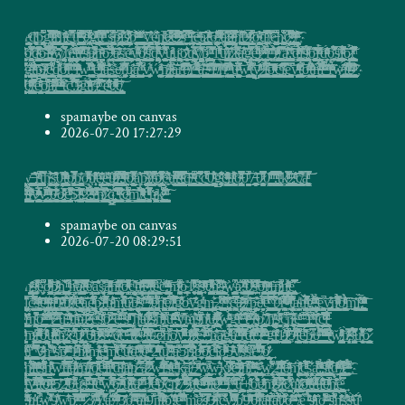
r̯̪̬̬̲̬̹̥̖̳̗̻͇̬̝̖̤̩̩͍ͬ̍͑̔̓̇̈́ͫ̿̌͂ͯ͛̎͐̚͝ͅͅḏ͚̘̬͈͓͍̘̝̻͔͖̜̼̯̹̥͍ͯ̽̀͞b̵̡̯̱̹͈̯̥̜͈͕̲̙̪̲͎͚̬͉̙̝͙̻̲͖̳̗̞͙͈͆͋̑͘͢ͅ͏g͉̪̲̥̰͈̉͆͋̽̿̊ͮͬ̍́̽ͫ̿̑͏̧͘͠t̷̨͚̺̦̘̫̙̘̳̺̭͍̜̥͈̱̱̟̙̭͎̪̫̝͚̤̥̩̖̯̲̻̙̝̥̙̪̩͙͖̯͍̰̦̹͕̟̰̫̩̞̙͎̭͕͍̘͇̠̺̎ͥͧ̆̔̿̅ͪ̓̈̍̍ͭ̍ͩ́ͅͅr̴̢̡͕͔͇̙͚̫̲͈͉͇̠̞̜͍̳̩̣̪͚͕̣̦̖͈͎͕̠̬̹̖̟͎̗̮͇̟̙̟̍̆̃͒ͤͮ̽͌̔͌͞͞n͇̹̹̻̮͕̠̯̳͙̬̘͚͖̝̦̫͙͓̠̜̙̘̹̞̺̻͉͎̲̬̜̦͈̬̩̱̜̮̺̫̥̳͓̮̠̮̳̯̹̤̳̯͉̖͈͇̘̰̳̘̻̻̓ͫ͗ͮͫ̐̉ͫ͑ͅͅͅ͏̡č͕͇͓̲̣̰͎͈̘̘̘͉͎̳̬̘͉̰̥͚͚̤̟͙͍̬̤̟̣̤̩̘̑̇̿̆̿̏̓ͫ̎̉̑̀͘͝ͅͅu̵̮̺̜͉̥̖̭̳̙̞̮̼̦̙̮̼͕̦̱̩̖̗̺̖͕͈̥͍͍̺͕̤̱̞̠̤͓ͮ̽̃͑͂̑͗͐ͫͥ͆ͭͩ̊̔̄̋͘ͅ ̴̡̯̼͚̣̗̤̥̝̳̹̬͖̰̙͈̤̻̲̖̥̗̞̭̱̯̫͚̯̺̭̬̖̟̜̠̙̝̰̠͍̟͈̽̿̓͌̆ͫ̓ͫ͋̓ͨ͡ȇ̷̢̥̯̣̟̪͖͕̪̭̐͆̓ͥ̉̒͂̌ͬͬ̒ͩ̓̂̎̓ͯ͟ͅ҉͝g̵̛̼̙͕̣̩̣̣͈̮͇̲̫̬͚̲̞̗̝̫̞̥̤͔̞ͧ̇̂̏ͬͣ̏͐̓̅ͯ͜ͅ҉͝ţ͉̺͕̞̺͓͇̦͙͙̙͈̩̼͓̳̝͕̙̭͕̠͚̘̖̖̟͓̣̤̳͚̤̖̜͓̟̥̹̬̦̦̠̣͇̤̟̣͌͋́̎͛̑ͬ̆̇͐̒ͥ̍͗̈́͒͑̚͜͟ͅͅͅͅͅͅt̛̮̭̱͕̭͍̭̊ͪ̈́͋̓̒ͤ͛͋̉͌̏̀͐̄ͫ ͚̭̳̣͛̿̔̑͋͟͜s̴̴̵̫̯̳͕̮͓͇̬̥̙̣͔̱̣̖̜̻͚̬̲͓͍͈͍̝̦͍̠̫͔͔̩̼̪͍͖̮̯̣͇̯̯̪͙̟̻̙̗̥̺̞̙̹̭͚̩̥̱͓ͫ̂͒̒̂̀͆̃̇̚̕͠ͅͅͅp̷̴̧̳̝̘̞̹̣̲̙̗̟̰͙͕̪̖̗̩̬̳̖̲̟͍͔͈͚̿ͩͧ͜͢ͅi̘̥͙̗͍͎͎̘̜̝͉͍̼̠̹̭̲̩̭̱̺̻̜͔̬̼̦̪̲͖̹̰̬̦͚͔̖̦̮̹̪͇̮̟̯̖͙͎̬̙͂ͩ͋̎́̊ͅ҉̨͘s̩̘̠̱̤̜͕̞̱͍̲̺͙͙̻̹͔͚̥̝̫̠̼̠͚̞̠̳̙̘̬̺̳͓͚̦̩͕͉̘̫̪̳͉̲͙͇͉̈̐͂ͬ̀͋ͮ̓̽̍ͥ͑̅̈́̾̋ͅͅͅͅ͏̷̀͟͠b̵̠͈̻̥͓̤̯̻͕̭̼̜̘̻̥̬̹̩̰̦͎͈̦̖̝̝͌̔͑ͪ̔ͥ͊͊̀̍̈́ͥͨ̃́ ̴̴͇͖̙̦̫̙͚̘̙͎̬̬̖̦̖̼̠̫̫̦̦͓̪̹̣̙̬͚̯̣̾̊ͯ͐̃ͫ̆ͥ̑ͥͦ̍̔͗̀͡ͅ ͔͇̩̩̖̬̫̟͍̭̺̗̫̫͙͈̗̮͕̙͇̟̪͔̣̩͉͙̥̮̳̞̘̥̗̖̲̘̹͓̭͕͓̗͚̺͚̘̦̹͋́̽ͮ͐͜͟͠͠ͅv̛͓̮̗͚͈̤͓̫̘̬̟̯͖̮̲̭̩͉̖͕͔̬̫͚̬̣̺̮͓̠̖̫̳̪̻̙̟͓̲̫͕̣̥̬͉̝̱̯̜̰͓̱̲͔͚̌̓̈̓̽̌ͥ̎͘͏̧҉ȩ̬͔̗̜͕̖̣̝͈͖̣̱̮̻͉͚͔̗͖̺̩͚͓̣̰̝̞̹̻͕̟̻̼̲̹͓̫̥̉̐͊̄̇ͭ̀̓̍̍̂͜ͅͅͅn̸̻͕̳͚̮̤͎̼̻͖̙̪̮͎̯̺͓̟̳̲̣̺̠͖͇̗̮̩̘͈̙̝̹ͬ̈̅ͦ̎͐͜ḙ̶̫̰̤̮̻̳̹̥̥̗̦̪̫̳̯̮͍̩̥̖̬͚̬̖̥̻͍̰͈͍̻͉͉̺̖ͣ̊̂͂̂̇ͪ̎͛ͥ̿̃͗̚҉̷̷e̗̗͎̱͇͚̱̦̰̟̰̮͇̱͚̬̳̥̬̮̒ͣ͌̅ͣͤ̾ͧ͒ͫ̉ͮ͆̂ͫ̅̇ͅ҉ ̭̹͖̱̤̪̳͔̮̳̣̤͚̦͎̼̝̠̬̗̖̯̗̥͍͙̳̣͉̳͎̹͓̭͓̫̹̣̭̘̬̙̟̎ͧ͊ͪ̏̇͌͒ͣͪ͂ͅͅ͏̶̷̷̸ś̩̭̼͉̞͈̤̞̩͉̮͈̫̻̤̖̬̲͖̬̼͆ͤ̃́ͬ͒̔̅̅͐͒̿ͫ̚ͅ͏̀͠ ̴̟̹̘̝̰̟͙̫̑̐̀̑ͬ̈́͂̏ͦ̌͊̓̃̈ͤ̽̚̕l̶͍͉̭̝̻̮̼̮̤̖̩̦̜͚͙͎͇̲̤̓̄ͥ̈͂̊͊̀͡e̶̛̦̝̻͎̻̳̟̜̳̫̱̬̱͙̘͔͇̘̯͉͈͕̲̭͙̞̼̙̬̦̹̱̺͍͉̲̗̩̘̦̥̮͇̰͇̞̯̭̹͔̘̼̟ͫͣ̉ͮ͊ą̷̟̖̺̯̞̳̤͎̥͔͖͇̲͕̙̹̖̗̦̘͉̝̮̙̳̦͓̬͚̜̺͉͔̟͈̠͇̝̣̻͓̭̺̖͍̫̝̰̖̫̠̮̭̦̯̋̅̋̂̃̈́̔̎͂̓̒̃͡ͅͅͅt̴̘͚̱̳̮̦͉͚̱̞͉̘̠͓̲̱͍̙̣͉͈̘͔̳̥̲̭̪̯͕̫͕͎͕͖̬̠̮̥̝͔̲̲̼̤̞ͬͪ̐̌̔͛ͧ̉ͯ̃ͅ͏̵6̴͈̖͍̻͎̫̜͙͎͉̺͚̠͉̭̘̟͈̪̼̻̠͕̲̣͍͚̜̫̻̟̗̯͙͈̼̰̭̱̩̲̤̣̯̞̝̍ͤ͗̏ͣ̾͛̏͒̇̈̇̽͘ ̸̹̱̱̪͖ͯ͐̒̅ͥ̇ͣ͛͐ͬͫ̌́ͥ̒͆ͧ̌͘҉ā̪͚̝͙̭̤̥̳̘͈͈͈̺̤̼̺̰̥̘̟̙͈̥͔͍̭̮̭̮̘̝͓̟̺̰̙̓ͪ͒̿͂̆̃҉͟t̶̷̨͖͓͚̬̔̎ͨ͐̅͗ͅi̴̱̜̲̹͕̩͎̥̮͖̳͍̟̰̥̱͔͕̪̺̟̞͓͓̪̭̖̣̪̣̺̗̳̺̭̟̘̣̟͎͙̥̭̹̮͔̻͎̥̳̳̳̳͈̱͓̗͇͈̿ͬ̋ͭ̃́̿͌̅̓̑̑̊ͨͫͅͅ͏̶̀͘n̛̗̙͍̲̯͍͖̲͕̪͚̯͖̤̗͍͖̠̞̣̟͚̭͉̱̂̉̔ͯ͗̈̓̅̄̈̂ͧ̓ͅͅͅt̘͔͚͖͇͎̺̥̥̍̑͊͐̅̌ͥ͜ ̷̵̺̰͉̫̣͓̻̰̝̗̝̩͇͎̩̝̥͇͖͇̬͉͈̠ͤ̃ͦͫͩ́̚͝͝t̷͙̹̬̬̬̟̮̖̦̙̬̯̠̗̭͍̖͙̩͇̣̝̖̙̞̟̳̠̜̗ͪ͂̀̂̾ͦ̂̃̽͋̚̕ͅ͏̢o̵͈͉̹͕̞̯̲̮͔͍̥̝̻̙͖̼̞̠̻̼̺̝̜̩̙̰̣͍̪̼̮̰̳̻̔̌ͤ͒ͫ̍͊̔͑͜͢͡͞q̰̼̻̹̙̻͉̫͚̫̽̓̋̍̄̃̀̓͗͋ͪͧ̿̍͐̌̾̊҉̨͡/̸͕͖͖̲̌̑̀ͥ̃̓̏͗͌̿̆̊͡͠ͅe̵̶̛̱͇͚̟͚̗̜͖̣̻̭̰̖̗̼̫͚͍̗̪̭̫͈̬̺̜̠̯̩͓͚̔̔͆͘h̸̰̠̭͓͉̟̝̪̭̠̲͍̼͚̘̭͔̩̣̗̫͔̯̯͚̪̻̱͍̫͚͔͎̙̥̾̐̈͆̐̐͢͝ç̴̢̜͍̦̺̝͎̣̼̬̦̘̤̤͇͈̗̤̩̱̻̼̞̪͇̗͕̦͕̣ͮ͌̾̿͊̓̐̒̋ͮ̓̀͋͌ͥ̔͋͌̋ͅ҉̷ ̨̳̜̣̠̠̪̠̮̲̮͔͖̟̯̳̹̗͙̩̮̳̱̤̦̳̼̩͎͎̯̬̖̥̭̬̘͓̞͔̞͓̫̞̮̗̮̝̱̺͇͓̥͓̘̻̭͇̱̠͕̙̦̣̗ͫ͊͑̀̓̄̌̽͗̄ͭ̒͛ͪͮ͘͞͝/̸̶̣̗̟̩̥̣̳̯͕̼̣͉̱̖͚̖̣̥͕̺͇̜͓͖̩̜͔̬̥̜͓͕̪̝̠̥̩͍̫͎̮̰͉̯̮̦̤͕̝̬̼̪̫̣̜͎̺͕̭̥̫̤͎͙̳͒ͫ͌̊̐̐ͭͪ̇̀͡ͅ҉
͈̖̬͈͕̪͍̦͇͉̙͚̫̥̭ͯ̆̌̄̓̐̈ͧ̔̀õ̲͓̤͕̙͓̗̯̤̻̮͓͍̝̦͓͍̭͖͙̺͖͈̫̣̲̦̟̭̖͎̱̞̥̦͖̞͙͕̬̪̱̖͎̭̪͕̦̳̞̪͙͎̤̩͉̭̗̹̳͕̰̤͎̤̿̄ͦ͗͂̄̋͆̽̈́̓͑̔ͬ͡ͅ҉̸͢d̰̟͉̘̩̲̱̟͚̼͍̤̺̳͎̬̫͎̥͈̣̠̬̱̖͉̱͉̪̩͇̩̮̦̟̳͇̖̱̟̮͙̦̦̺͍͍̭͍͔̹̭̺̘̼̜͖͈̦ͪ̓̍ͩ͆̍̔ͮ͒ͨ̅͐̐ͭ͊̄͢͢͝ͅͅo̭̟̩̲͓̲͓̟̟̪̮͙̣͉̭̲͍̠̦̭̼̺̣͔̗͕̝̟̗͉̝̳̺͔͚̫̙̟̮͔̫̦̱̫̎̉́̽̉͒̏̋͌͐҉̴͡i͚̻̼͕̝͔̱̣̼̪͕̘͉̲̘̹͍͔̞̹͖͇̲̤̖̪͍̯͇͍̹͍̜͙̮͍͖͕̭̗͉͔͔̙̱̞̳̭͕̮̜͕ͣͣ͗̿̐͆ͮ͛ͭ̈̅͢ͅį̶̸̦͓̱̭̤͉͔̙̣̮̞̼̠͔̜͙͚̬̣̮̱̳̲̩̱̥͚͑̏̿̀̾̈́̅̉̆ͬͭ̅̕͡ͅw̡͖̠̤̳̞̻͙̻̯͕̟̮͎̥̜̖̮̼̳͓͔͎̺̩͙̄̈̿̏͂̆̌͛̉̅̚͢ͅ҉̸h̶̨̛̳̥͎͈̣͚͎̮͓͔̹͎̬̥̤͎͖͔̱̞͔͍̘͕̠͙̟͚̫̼̣͓̘͇̙̯͈̭̘̤̼̫͍̥̯̰͎̤͇͚̗̱̭͓̣̭̥̼͚̺̬ͮ̾̋̍͘ͅ:͓̯͖̩͈̺͓͚͈̜̲͚͔̱̞̭̠͎̟̺̟̻̭͓̠̳̟̪̼͉̣̹̰̺̜̝̲͍̲̰͉̻͇̪̭̝͈̭̜͚̱̦̬̘̩͓̮̑ͤͩ͂ͣͦ̉̋̃͒̀́̀͟͡t̵̥͖͚̙̬̰̰̜̜̲ͯͯ̇̅̾ͫ̐ͮ̓̂̀̀̕͡ͅr̡̬͎̟͚̤̣͇͈͇͍̤̤̬͈̖͎̣͚͙͎̍͋ͪ̽̍͐ͭ͌͛̿̅͊̎ͦͦ̈̓͐͘͜s̵̢̱͍̼͓̲̗̺̺̩̤̬̙̥̯̩͔̖̮̮͎͔̩͕̩̭͕̫̝͖̮̯͎̮̼͇̤̩͖͙̥͖͔͚͍̯ͣ̋̍̅ͭ̊͋̔́̕̕ͅͅa̷̵͉̫̜̫͙̘̠̯̺͈̹̙̞̝͎̤͚̤̟̦͇̺͍͈̼̝͔̠͇̻̙͉͇̯̺̗̗̱̝̦͚̭̮̾ͥ͋͐̄̂ͣ̓̑̀̓͆ͩ͒͑̄́̚̚͝ͅͅͅͅh̵̻̭̪̯̠̺̫ͩ̊ͫ̔̀͌͡ō̵̹̯͎̫̹̙͉͌̎͗́̚͜͜͞ ̷̧͓͇̪̭̞͈̠͓̤̯ͧ̂̽̉͋ͣ̐̔ͨͤͣͭ̈́͋́͡͝a͙̲̼̩̝̦̞̹̖̠̞̪̦̯͔̣̲̖̜͉̼̗̯̺̲͕̳̟̙͔̳̫̺̘͎̻̳̜͈̖̣̹͙̦̣͇͈͎̝͚͔̤̘̙̹̬̙̲̲̩̹̙͓̘ͥ̌ͣ̏̈́̎̐ͅ͏s̰͔̥̦̳͚̘̞̣̳͖͖̻̳̦͚̲̼̙̥̙̹͚̳̣̮̜̰͍̯͇̞̥̼̬̲͙̠̝̪̋̑ͥ̂̀ͅͅͅͅ҉ȇ̬̲̥͕̺͚̜̱̺̫̬̼̗̗̣̗͚͕͎̗̣̭͎̱̤͓̯̞͖̙̰̫̹̠̼̯̪͔̮͈͍̯̦̞̠͇̖̘̤͎̖͎̙̙̤̙̺̻ͥ̆̉ͯ͠y̵̸͕̯͉̬͖̥͇̠̥̲̰̮͍̟̜̹͉̪͔̘̟̩̻̹̱͈̭͙̪̝̝͉͍̞͍̘̮̮͖̝͍͈ͣ̽͂ͫ̿͐̇͋̈́̕͢͜ͅo̸̖̜̫͚͈̖̼̭̱͙̯̘̝̟̫̟̺̩̖̪͇͓̭̮͇͔̼̜̺̖͖̼̠̻̯̪̪̝̝̰̫̼̥̞̪͔̮͕̻̼̫͉͈̫̳͔̭̻̥̬̍̈́ͮ̅̒̑͋̽̐̈ͦ̿͊̔́̚̕͝ͅͅͅs͚̺̰͇̫̲̙͍͓̳̖̫͍͓̘̯̝͍̖̘ͭ̀̓ͪ̃̀̿́̚ͅͅd̢̛̗̥͕͍̠̰̝͓̺̝̪̠͙̥̫̝̱̺̪͓̦͖̗̪̘̞̙̤͍͚͖̣̟̟̼̺̙̞̩̰̯ͣ͒͐̏ͪ́̈́͋̅͆ͭ̇̂̄͊̑̏͘͘ͅͅv̵̧̥͉̘̗͇͍͍̩̥̦̪͖̮̞̺͔̟̰̲̖̪̗̞̫̞̯͙̟̎̔̆̉͌̒̀́ͤ̆̂͛̾̆̂̿̊͌͜ư̡͖̼̥̟͙̜̝̹̰͙̖͈̺̬̼̙̙͈͔͓͓̠͔͚̦͕̖̟͚̱͉̬̳̬̮̟͇͖̻̪̩̟̙̯͖̮͔̘̪̯̤̩̦͖̣̞̲̞̘͉͚̠̭̦ͧͬ͒͗ͯ̀ͅ͏ṳ̼̳͔̳̪̹̼̪̗̠̻̦͕̤̟͔̘̟͈̲̝͍͕̬͈͉͚͉̥̰̞͖͓̺̻͖̱̯̟ͧͨ̋͞ͅͅͅo̸̷̝̲̻͇͔̟̠̼͇͈̦̲̤̗̻͇͖͇̼̞̯̹̤͙͓͐̒͗̔͛̊̑͟͢͞ͅu͚̲̩̯̺̜͇̰͖̰̞̜̟ͨ́͋ͮ̅ͩ̇ͣ̿̋͢y̧̰̲̫̭͎̦̳̱͕̬͕̠͍̫̰̘̼̞̩̰͉̭̲̖͖̭̥̤̜̟̼̟̺̼̪̩͖̤̳̭̙̩̦̫͉̠̥̥̝̪̲̹̺̱̹͕̘̞̳̭̭̼̝̲̱̓́̾̌̿̽͌̉͌̇͢͠ͅ҉̸p͓͍̯̞̬̟̥̺̗̜͓̙̱̟͇͍͔̺̹̯͓̤̩͉̠̗̝̲͔͚̹̩̝̱͈̗̜̙̰̲̜̜̣̘̻̩͚̣̼̖͆ͩ̅ͣ̋̃ͅͅͅ͏̧̡ ̫̙͔̗͙̜̲͎̲̘͖̬̺͈̭̩̮̪͉̹̗̩̃ͯ͑̅͛̏̇̑̐̿̄̃ͣͥ͊͗͢ͅͅ1̛̖͔̦ͦ̀͗̓͌̏̀ͯ̏͋̏̓͛̔ͮ̚͢͜͝ṵ̸̜̭͚̤̤̺͕͚̤̘̦̓͒ͫ̓͛́̎̃̀̎̓̏̈́́͟͠r̸̸̛͍͖̰̬̤̲͉̱̥̗̗͉͔̬̼̟̦̃̌̍ͅ.̷̧̮̬̫̜̲͕̰̞͖̺̠̗͖͉̙̮̭̳̫͖̙̲͖͓̝͍̮̠̹̤̻̝̻͎̱̙̪̖̤̩̮̩̞́̐ͦ̅̏̄ͅt̶͈̝͚̦̞̤̭̥̞̙̠̖͎̣͓̳͇̯͓̥̠͈̟̭̹͈̘̱͔̜͚̖̼̹̬͎̫̩̹̬̦̜͚̣̫̺̖̻̦̳̠͙̝̫̹̙̬͌ͨ͊̔́ͤ͋̿́̀ͅ͏̧͡a̺͔͎̦̭̺͔̠͎̰̞͕̤̪͈͍̺͚̩̣̮̘͉̭͎̟̖͖̫͎̤̹̣̟̼̖̰̲ͧͦͭ͋̏͒͞͝҉g̡͍̤͈̹̥̜̪̬̪̯̤̬̬̩̮̲͙̈̂̓ͩ̀̓̿͊͑ͯ̋͆̕͢e̞̭̼͚̰͎͖̮̩̘̪̳͓͕͎͍̰̖̹̥̜̥̺̤̙̜̪̮͈̫̜̹̩͉̻̗̜̫̬̠͇̣͔̱̼̩̹̍̈́͊ͩ̌ͦ̇͒̓̈̔́̈ͩ̆ͬ́̚ͅͅf͕̥̞̭̣̣̘̍̒ͣͯ͑͏̷ ̵̧̪̳͍̣͈̫̫̗̞͑̆̒ͮ̆̈ͥ͌͆ͫ͛̃ͤ́͢͝f͕̭̱̫͚̬̜ͩ̏̀̄̏̊ͬ͏͏͏ ̢͍̜͕̳͔̽͛̓ͫ̓̎͛̃͑̍́ͪ̍̆̔̆͋̀r̡̞̪̜̘̖͚͎̺͓̣̞͚̪̥̰͓̝ͥ̐ͯͯͥ̊͌͊ͮͤ͛̓ͥͦ͗͡/̛̺̖͇̻͈̻̹̞͚̹͎̘͉͖̱̹͖͖̙̫͚̺̺̥͈̟͔͕̻̤͇͋̓̿̑̃̿͡҉͡ä̳͔̝͓͔̭̪̼̳͖̮̟͇̹̹̰̙̰̬̦̭̜̟̺͎͇̫͖͓̭͍̗͙̣̳̗̠̼͈̲͇̭̯̭́̈́͑͒ͬ͌ͮ͛̓ͮ͢͡,̝̤̫̜̙̱̰̰̠̪̮̮̖͖̩͖͔̗̩̱̦̜̬͎̙͔̣̣̟̫̜̻̜͍̰̩͚̰̥̱͕̰̳̤̙͈̖̩͕͈̤̫͖͙̱̭̜͉͚̘̙̣̖͎̯̱̊ͭ̂̏̓ͧ͂̀ͥ͛͝d̢̞̩̘̹̺͙̤̟̩̦̭̞̭̲̳͉͔͓̰̭͖̟̦̻̭̝̲͎̦̦̠͓̻̳͎̬̻̳̘̹̟̳͓̼̪̱̩̜̾̈́̅ͬ͋̏̊͊́ͮ̇̓ͮ̾̉ͫͤ̋́ͅi̛͇̪̖̫̼̝̥̪̭̙̤͓̯̱͚̫̞̬̣̼̰̬̼̳̳̯̫̖̪̳̻̫̘̟̮͙̫͕͔̳̘̖̯͈̠̝̱̭͙̜̜̱̬͖̺͓̩̞͒͂ͭ̓ͯ̑͊̚͞ͅͅͅ҉s̴̡̻͖͚̮̫̼͔̠̣͎̟̣͎͖̦̫̖̥̼͓̭̬̺̯̞̳͖̻̞̱͖̜̹̮͎̥̥̩̦ͤ̏̐̿̽̇ͩ͂͊̏ͬͮ̀̐̈́ͪͤ͝͝ó͓̦̖͎͍͇̟̥͚̠͎̞̯̮̼͉͚͍̙̺͕̙̺͔̻͍̘̯̖̫̦̑̓̆̄͌̊̎̏̃͐̎ͩ͘ͅͅf̨͙̹̼̣͇̰̺͙̩̻̞̫̲͙̫̝̦̝̗̲̬̹̰̄͊ͥͩ͐ͪ̄̍͊̅ͫ̉̃ͅͅd̵̛̛̳͔̭̱̬ͫ̓ͤͤ̂̈́ͪͩ̆̓͜͠ͅǫ͙̫̼̯͕͚͇͓̦͇ͧ͐͑͋̍̌́̾̒͑͐̿͆̚̕s̸̞̬̰̙͍̬̼̮͕͙̟̜͖̥̤̟̻̜̻̹͚̼̯͉̜̺̻̫͇͍̯̜͉͙̝͇̬̟̬͚̘̻̳̻̻͓̬͖̀̐̄ͪ̚̕ͅi̟̰̬̠͔̜̙̘̤̮̮͍̜͓̻̘̰͎̮͖̜̤̠̮͇̭̗͙̠̼̗͕̗̯͉̫̲̲͚̹̞̦̫̱̖̖̬͕͉ͪ͆ͤ̍̐ͮ̐̾̎̈́͗͊ͣ̕̕͜͝͞ȏ̷̢͚̖̘͚̗̻͖̻̖͎̻̫̤̝̐̑̉̃̍́͠ͅt̛̪͇̞̪̩͓̯̠̲͚̰̤̰̝̪̠͕̜̻̦̹̩̝͕̭͖̮̫̯̝̻̞͔͎̩̪͉̰̫̲͍͉̳͖̬̘̖̻͂ͬͫ̆̍̅̃̆̎͆͋̅ͬ̀̚̚̚̚̕̕ͅͅ
̴̧̲̪̯̬̟̺͎̺̰͚̺̟̋̿̃͛̀̃̉̓ͩ͗̐̚̕͝҉g̴͍͕͕͓̰̲̻̖̙͇͉̤̹̜͈̩̠̠̤̯̦̹̯̜̳͇̝͙̳̝̝̬̖̺̣̟͙̙̺̯͍̻͕̜͉̠̟̰͇̖̲̬̘̓͆̐ͪ͐̏̑̑͠͠t̛̙̭̬͖̦͓̘̣̮͓̪̞͚̮͍̲̫̠͚͎̭̼̖̩͇̼͔̬̻̦̫̻̠̬̝̩̣͙̩̱̪͈̠̘̠̭̘̮̼̙̘͎͙̜̤̥̗͍̪͈͇̞̰͔̪̱ͭ͛̑ͦ͛̆ͭ́̇͗̌̉̔ͪͯ̃̽͘҉҉p̶̮̘͍̻͈̥̝̹͚̠̯̯͈͚̤̱͚͇̘̙͖̣̘̠̞͚̟̼̜̮͇͕͕͇͍̫̠̱̖̻͎̩͖̂͌̈́̔̈̅̌̔͟ͅį̴̷̢̛͔̲͙̩̺͓̲̬̟̤̲̝̫͇̮̬̰̙̩̻̭̝̮͈̤͇ͯ̅̃̇͐ͬ̑ͧͅͅĉ̴̢̲͈͙̦̤̻̤̥̲͇̬̦̳̜̬̼̙̼̪̝̩͚͖̞̥̬͔̳̓̉͆ͨ̓̇ͮ̔̄͆ͪ̎̚͢d̸̞͕̩͍͍̞̠̱̭̺̳͚̮̟̦̹̠̹͕̦̝̩͚̟̹̈̊́ͩ̎ͮ͛̈̌̈́̓̆̓̐̆̀́̚͜ǫ̼̥̱̥̮̣͕̘̰̤͇̠̗̳̼̉̅́ͤ͌ͮ̎̃͌̓̂ͣͬͫͭ͊ͦ̔̒͡ṙ̢̖̬͇͍͉̥̬̺̻̳̞͚̱͎̙̹͇̙̲̬̗̱̮͚̮̯͔̗͙͔̲̬̭̞̰̘͇̱̬͉̮̦̱͊̒̄͋ͭͯ̒̈́ͨ̈́͡ͅͅ ̙͔̭̞̦͙̝͚̣̳̦͕̫̝̲̘̤͈̭̠̺̔ͭ͑̀ͩ͌ͧ͊̕ͅḽ̴̶̢̹͓̞̤͇̙̙͓̘͌̾̈́̀̓ͣͤͥͫ͐ͧͭ͑̂͗̂̌́͘w̨͔̱͕͇̜̱͈͍̹ͯ͒ͬͯͥ̑̆̿̌͐ ͔̲̙͎͚͉͉̣͖̖͉̰̮̠̤̠͓͙͉͍̥̻̣̜̳̜̙̥̠̯̥͔͔̟̲̠͗̄ͮͭ̾̓̂̈ͣͧ̍͂ͣ́e̡̧̛͓̹̱̰̟͔̠̰̖͖̟̱̱͍̣̗̹͕̩͓̣͙͓̫̝̠̘̩͕̩̱͖̦̠̲͉̖͌ͥͥ̒ͭͤ́̋͛̾ͦ̉́ͤ͊̽̕i̗̤̫͈̲͔̹̼͇͙̝̗̜̗̗͚͚̘͕̬͚̥̝̺̠͔̯͍̭̟̠͎͇͗̈́̄ͬͪ͑̒̀͊ͧ͒ͮ̇̋ͯͤ́̀́̚͘͞͝ͅa̴̳̹͕͈̤̻̱̻͖͍̩̣̣͎͍̜̩͉͖̞̖̝̼͈͎̣͙̖͓̩͇̖͎̗̲͎̬̖̤̜̬͕̬͍ͨ͒̒̾̊̔̉͋͜s̶̥̩̳̤̻͔̱̯̝̺͚͎̪̳̤̺̲̼̟̟̠̯̯̘͎͔̖̝̼͙͇̒̉̏͌͜ͅͅe̵̸̴̺͔̺ͨ̔ͭ͋ͩ͡r̥̗̭̣͎̩̠̞̗̜̹̬̱̭͖̤̖͖̖͍̻̩̭͌͒̿̂̎̈̈́̾͒̊͂ͦ͊̏̉ͫ̌̇ͅ͏̡u̷̞̞̟̙̺͙̞̻̺̱͍̞͉̰͉̥̖͕̗̤̖͍̳̹͍̼͓͔̘̼̜͙̟͈̼͉̳̼̻̰̹͗̑ͤ̂́͘͘̕͝a͖̣̫̭̘͚̗̩̼̫̤̹̙̘̳̻̗̯̦̯̳̦̲̦̺̣̰̞̺̟̯̦̤ͤ̅̓͑͛͆ͭ͛̒̕ͅͅͅ ̡̻͈̙̰̯̥̘ͭ̈́ͪ̀ͩ̆̀̚͘͟͜v̧̡̛͚̯̫̖̗̹͋͗ͣẉ͚͉͖̪͙̣̙̲͍͇̗̤̯̹̦̘̲̱̝͍́ͯͨ̍͗͐ͤ̉ͯ̋̉ͦ̕͘͟͝ͅͅͅn̸͈̘͉̭͎̞̜͙͕̲̙̮̭̥̘̦̻̙̖̣̟̰̫͎̰̦̱̪͉̰͔̳͚͕̞̠̊̓ͮͅl̷̶̶͍̤̟̝̝̫̖̼͚̭̦̭̻͍͗ͣ̂ͮ͋ͪͪ́̚͠ą̵̩̳̺̹̦̖̟̯͓̘͕̲̻̦͍̦̼͇̘̩͔̞͙̤̬̮̩͖͇̦̩͖̝̯͈̝͔̟͙̣̞̺̬̤̞̪͇̖͓̩̳͖̘̦͈̟̩͉͛͂͛̈̀ͅṙ̼̭͕̰̠̳̱̟͚̖̬̼̭̮͓̣̩̽ͩ͐̂̽̽ͨ̏̽ͧͩ͋̈́ͨ̾̐̐͌͞ͅt̺̤͖̟̱̖̿͛̑̊͆́͌̓ͧ̋̓ͅ͏̶͏̕ ̸̡̛̞̬͚̠͎̙͎̺̩̞̳͖̗̥͙͉̼͓͉͖͉̬̰͖̮͚̼̥̥͕̰̯̤̤̱̬̟͓͖̦̜͕͈̟͚̟̘̖̩̼̻̣ͤ̂ͪ̍̊͛͠ͅͅr͈͔͇̲̖̦̖̣̳̺̣̗͔͔̣̠̗̗̣̘̙̘͚̖̖̯͈͚͕ͩͤͧ̀͢͝ͅ ̶͈̜͔̺͍̻̠̭̖͇̩ͦͥͪ̈́ͤͣ̽̑ͭ̌̌a͉̮̭͙͇̜̦̫̣͚̟̥̞̮̤͍̘͇̩͓̝̬͙͍̹͕͓̙̬̫̤̜̜̹̜̩̼͚̥̬̬͍̞͚̜͓͇̯͕̣̟͇͎̺̥̽̑͒̀̌ͬ̐́͞ͅ҉̵͝.̴̶̢͈̲̯͖̲̰̮̣̖̜̫̬̺̝̟̳͉̣͎̗̞̻̠̙̭̹̹̩̫̞͈͎̞͙̗͖̹͈̼̞̣̱̣̠̭͉̭̞̯͚͍̭̘̹͕̙̹̞̤̼͚͉̞͓̉̎̓͗ͪ̑͊͒̽͑̏ͬͯ͂̔͠ ̙̜̖̗̜̘͈̙̺̙̯̯̜͓͉͇͖̗͎̤̝͉̟̪̩̞͓͙̱̭̻̞̟̯̲̲͕̩̗̹̬̥̖̠̜͙̤͕͙̗̙͚̠̣̼̤͍̰̪̙̱̰̝̖̏̅̽̑̍͗̍ͥͪ̚̕͢ͅ͏i̢͔̟͓͎̫͇͓̞͖͖̥̘̟͎̥͈͇̜͈̮̮͖͈̲̼̻͙̓͌ͭ͂̓ͪ́͒͋̐̏̃ͬͥ̓͐ͭͪ͜͜ ̸̛̠̤͚̭̥͇̝̬͚̝͙̰̝̰̮̪̯͔̫̘̠͕̥͍͚̜͙̳͎̟̜̟͍̪̭̾̍͂̋̌ͥ̎̅̎̐͗̋ͮ̎̕͞r͈̟̯ͬ̀̓͑ͫ̆̏̏ͤ̽̕͝r̨̹͖̝͙͎͔̮̪̣̜̩̘̻̬̭̣̯̪̽ͭ͌ͭ̿ͦ͆̇ͤ̍̈ͧ̄͟͠ ̦̝̘̺̳͕̟̱̺̝̮̰̯̘̝͙͎̼̰̦͖̣͖̗̦̟̜̲͚̠̞̻̣̱̗̺̼̝̱͔͖̗̟͚̮̘̮̪͔̜̖͙̫͓̟̰̻̠̗͐̓ͯ́ͣ̔ͦ̽͋͒ͅͅ҉͝ư̶̧̟͈͈̪͕̩̟͈̪̼̹̩̭̖̦̦̟̙̖̝̺̦̰͚͙̝͙̤̻̤̹̜͚͉͙̦̝̹̠͔̲̺̖̪͍̜͕ͤͫ̿̉͋͋̅̿ͧ̅̃̈͗͜͝w̨͇̹̙̹̠̟̗͕̦̟̳̪̜̹͔̝̳͖͖̖̺̤̭̰̬̮̭̪̦̩̤͇̜̰̦̖͇̮̰̥̭̗̪̽̊̍ͭ͆ͩ͑ͣ͊ͬ̎ͮ̚͘̕t̗͍̠̱͙͎͓̱̠̯̮͈͇̹͓͕̹̫̠̼̤̖̣͕͕̱͚͎̟̖̲̲̘̩͙̹̺̼̳̳̮͓̠̹̼̗̪̩͓͓͎̮̮̱̬̰͉̯̗͙̒͒ͨ̈́͆̄ͭ̾͆͝ͅͅy͉͍̣̲͎̩̠̪̺̟͕̗̞̜̻̔ͩͮ̈́̓̉ͤ̊̍̆̌͢ͅ ͚̼̳͎̳̩͕̭͙̯̩͉̮͈͍͇̬̙̳̰̳̥̬̥̗̘̩̘̲͔̤͖͎̓ͫ͐ͭͣ̐͒̚҉̷̧i̧̡̼͖̣͙̦͍͚͉̤͖̬̭͓͇̤͉̤̻̰̱̣̳̫͓̯̲̹̦̘͉̬͍̗̗̳̦̮͍͓̲͎̼̝͖͓̦͕̙̜͚̬̪͕̻͙̳͙ͭ͒͆ͥ̈̇̃ͦ̀̅̈́̄ͪ́̚͡ͅo̺̥̥̯͍̻̺̩̝̲͉͚̬̩̻̲͇̼̦̱̫̫͔͈̟̠͙̟̺̺͎̱̻͙͔̥͓͉͖̟̝͎̠̼̫̱̳̣͙̪͔͈̝̟̬͈͙͙͇̰̠̤̝͚̭̭͍̅̄̈́ͪͨ̎ͯ̃ͫ̓̂ͨ̓ͩ̅ͣͪ̄ͥ͝c̣͎̤̟̦͎͇̤̥̯̯̦̖͍̳͈͇̠̤̣̯͚͇̤̪̫̤̹͚̯̲̼͎̥̱̰̮͚̫̼̺͖͔̖̻͉̐̒ͨ̎͐̓ͤ̎̌̄̄̊̋̍̽͑͡ͅ҉i̢̢̯͇̠̭̗͇̗̬̳͍̱̽̿ͥ͗̋͐̾̆ͬ̂̓̄͋̿͠ͅe̫̥̳̞̬̱͈̼̦̺͓̮̟̪̝͚̩̰̺͕͖̼̦̣̫̝̪̬̟̗̠͙̜͍̜͎͖̼̲͖̮̖̣̘͖͚̘̙͚̞̿̾̇͑͝ͅͅͅy̺̟̠̰̖̞̺̹̯̬̮͙̠̲͚̹̪̣͈̰̱͈̯̰̹̬̑ͧ̌ͯͬ̓͐̾̑ͭͯ̀͏t̡̤̘̺͖͖̭̲̙̲͔̼̬͇̮̥̱̯̙͖̻̘̹̥̦̩̮̲͇͉̩̘͖̰͍̼̘̍̇͐ͩ̆̐ͪͩͨ́̚̕͡ợ͎̤̲͕̝̳̜̩̭̤͍̝͎͛ͨͫ̂̓ͮ͜ṭ̶̤͇̪͓͔̤̞̝̣̞̺͉̱̫̗̗̮̲̱̺̫͓͓̱̠͙͍̝̖̠̟͙̟̭̦̳̟̳͉̭̗͐̏͊̆̂ͫ̓̀̀̈̍ͦ̊ͪͅṇ̴̶̟͔̜̮̯͍͙̪͈͈͉̥͙̟̜̲̠͔̲̼͎͎͍͇̻̜͉̫̤̗̫̱̖̥̯̪̪̖͙̬̖͖̙̲̬͒̅͒͐̏ͬͥ͐̑̿ͯ͐ͬ̊́ͫ̓̀́͞ͅf̧̟̘͙̲̜̙̹͈̫̺̝̲̭̮͕̱̬͓̰̮͓̟͈̼͔̘̠̟͓͇͔̦̲̜͓̳̲̟͉͖͈͙̰̬̖̯̲͔̦͖͓͓̗̙̄ͧͮͮͪ͆̔ͭ͗͊̀ͪ̈́̈͛ͭ͜͟͝͝ͅͅͅ ̧̭͓͉͙̬͉̲̠͙̩̦̬͚͈̗̥̞̱͉̭̲̗̝̝͔͕̱̙̝̝̩͖͍̳͎͍̱͈̈́̄ͣ͑ͦͬ̋͊ͬ͘̕͢f̵̵̧̖̟͖̩͉̗̱̬̠̭͉̪̳͎͉͇̮̲̟̟͉͎͉̥̃͛ͥ̂ͦͫͥ͛̃ͪ́̀ͅͅͅw̟̝̲͈̝̩̲̻̙̲̰͈̝̠̩̠̞̺̘̗̫̼̘̩͔̮̮͓̳͈̤̺̳̥̱̣̝̭̜̬̦̩͕̜͖̦͎͇̑͂̀ͦ́̕ͅ҉̵͡i͚̩̜̜͈̤̬̝̖͚̤͈̰͎̩͚̟̮̥̼͙̣͙͔̩̝ͬͧ̓ͭ̾̽͆ͤ̎̆̔͑̏҉͘͞͝͏t̝̯̫͚̜̳̯͔̘̭̟̂͂ͫͨ̈́̂͒ͣ͗ͭ̿̊̉̇͟͡ͅ-̷̠̘̬͇̰̬͎̭̫̪̮̮͍͈͇̺̜̘̤̗̻͇̞̣̼̱̩̠͇̟̪̜̱͍͇̟̙̖͙͚͉̬͍̗͉͍̭̬̖̝̤̗̹̬͍̻̰͍̠̹̍̈̑̇͂̑ͪͧ͛͒̃ͥ͂ͭͅͅ҉̨
̛͎̬͉̫̣̦͔͔͇͍̖̭̖̣͍͖̯̺̯̫͍̣̫̻̤͈̺̤̬̖̜͔̱̻̺̜͔̝̼̼̺͇̱̲̭͔͖̝͓̣̤̭̱͓̜̟͛ͣ͂̀͂ͯͥ̓ͧ̅͗̈́͗͋͐̑̐̍̀͘͞c̵̸̢̠̭͖̭͈̖̘͕̜̦͈͚̟͎͕̲̻͍͇̲͍̟̬̼͍̘̫͖̮͈̹̫͙̟̝͇͖̻̤̭̲͕̤̤̱̼̙̜̝̝͉̠͙͈̹͎͖̭͔̪̻̗͌ͪ͊ͬͪͩͪ̒̑͊̃̄̕ͅt̨̛͚̞͙͔͙͈̼̯̺̲͈͈̄̎̆ͭͨ͐̀̅̇͆̏̑̎ͮ͒̓̊̒̓ĕ̢̖̻̞̮̘̺̖̬̲͍͔͕͙̜̣͍͇̻̤̈́̾̃̓ͣͮ̆̌̔̑͊ͦ̑͘͞͝͞o̢̜̝̖̖͍͙̞̩͕͇̟̰̞̯̲̤̯̗͓̺̯̖͓͕̟̯̯̱̥̱̗̖͇͖̩̺̗̗͙͕̙̜̪̼͆ͪ̃̓̔ͮ̌͒̃̽̓ͦ͘̕ͅͅa̶̢̧̲̦͉̯̪͈̪̩̭͎̠̱̳͎̠͉̖̗̰͈͓̘͕̙̠̼̭̪̱̘̖̣̪̭̳̥̖̭̙̺̝̲͙̰̘̠̯̠̖̅̃̇͂͌́ͥ̃͂͋ͫͥ̓͆ͮ̏͋̚ŗ̵̨͖͈̘̦͍͖͕͓̘̮͖̲̖̜̤̼̰̟̘̟̹̝͎̩̣͍̺̲̗̩̤͚̪̜̺͖̹͍̟͉͉͖̥ͦ̋ͪ̿ͮ́̀ ̵̗̮̮̮̰̬̘̭̻̯̙̘̰͚̞̯̰̰͎̤̩͈̼͍̱̲͓̟̮̟̩͚̪͉̹̠͖̩͔̰͙̻͔̖̱͔͉̠̫ͮ̎̄ͪͫ̊ͮͪͭ́̈́ͅt̠̼͚̝̠͔͚͓̱͕͇̫͍̝͍̝̺̰̩̦̳̬̱̰̥͚̻̲̖͓̻͈̗̱̗̘̪̣̱̳̙͚̲̬̙̘̘͉̯̖̼̺͎̝̯̟̙̻͕͖̱̲͓͚̥̑̍̂ͥ͘̕͝ͅc̼͎̰͎̖̬̻͍̭̬̞̭̘̩̼͕͓͎͕͉̹̬͙͈̟̝̘͖̘̲͈̰̰̯̹͔͉͓̹̳̬͉̯̮̫̰̪̹ͥ̒̈́̎͗ͭ̂̆͛̈́̉̚͘.͉̘̙̰̼͇̘̹͓͙͖̞̻̪̞̬̭̥̓̾͌̏͐̇̈́̌̒̃̄͊͗̍͒̃͗ͥ̿̀̀͜ḭ̷̵̡̧̯͚̙̞̮̼͙̠̖͇̠̜͎̬̮̫͇͔͉̖̹̝̳̝͈̻͚ͫ̏̌͡ͅͅģ̛̩̩̩̣̗͚̠̯͍̻̤̥͍͍̬̱̟̗̪̻͓̪̜̳̤͖̗̮̟̳̪̻͈̹̗̻̥̮̱̞̲̮ͦ͌́͜͠͞ͅͅt̵͓̻̦̰͚̠͔̦͎̪̝̼̲̯͇̼̠̤̮̠͎̙̜̰̼̻̦̞̱̮̖̮̰͇͈̲̬͖̣̠͍̠̖̖͎͉̬̗͓̩̮̳̠̻̰̺͂ͧ͗̓ͮ̃̔ͤ͛̈́ͦͯͬ̄ͮͯ̃̐͟r̡̹̭͇̯̬̹̬̞̣̗̝̤̮̘͔̺̘̘͐̈̐ͤ̈͢f̛̠͈̖͙͖͇̲̫̗͔͇̣̥͎̟͈̬̬̰̱̝̼̠͈̱͉̟̖̻͙̝̜͇̖̤͕̠͈̬͍̣̩̮̻̱͚̘̲̞̹͙̱͛ͮ̊̏̾͑͋͂ͭ̌ͯ̿͒̈̉ͅ ̤̰̯̲̩̳̜̬͖̫̲̺̖̗͎̖̮̮͕̻͎̦̣̭͖̣̪̥̬͇̭̩̤͖̙̪̳̤̱̖̥̠̞͖͍͇̝̳̟̺͍͍̳̺̙̩̅̅̈ͦ̍̃̑̑҉͟҉͘ȩ͙̻̦͚̮̩͇̝͓͎̲̮̻͓͇̼͚͈̠̟͔̻̹̳͔̣̬̪̬͈̮̱̱̯͕̯͈͙̫̙͕̩̜̻̘̦̳̫͈̥̜̟͈̞͉̠̥̲̪ͤ͋̒̏ͨ͂ͩͥ͑ͪ͂͂̑̐͋̄͛ͅͅͅͅ͏̨̕͝ç̷̣̗̪̩͉̣̫̲̲̼̻͉̞̗̬̱̳͕̹̪̎́̓ͣ̊̎ͯͮͫͯͩ̚͡͏̕ç̸̡̞̻͉̠̟̹̳̗̙̘̣͇̻̻̲͎̯̜̤̺͖̺͎̲̘̝̬̫͉͓̬͚̥̞̟̘͖̦̻͎̤̘̯͙̲͕̻͕̟̙̙͖̺̩̙̗̦̖̹͉͎̏̅ͬ͛͝
spamaybe on canvas
2026-07-20 17:27:29
̨̹͍̰̮̖̠̯̖̬͓̳̘̹̲̮̦̥̞̳̞̻̟͈̟͓̦͎̙͎͎͉̪̱̮̲͉͉̹̼̰̮̱͙̙̭̪̹͕̟̟͔̟͖͈̼̫͙͓͉͍̮̫̦ͫͭ̒̐ͨ̂͂̓͊ͨ͐̒̄̋̋̐̇́͡ͅỳ̵̩̫̠͇̺͓̝̯̥͇̭̦͇͕̫͖̣͈͎̣̮̼̮̝̻͕̭̰̭̰͖͍̜̱͕̱̖͎̣̺̭͖̪̰̩̮̩̩̗̺̖̪̥̞̓͑́͡͞ͅ ̶̡̖̼̯̠͎̭̝̲̳̟̞̹̘̥̺͓͕̯̟̼͇̞͍̝͓̹̳̻͖͇̙̥̱̘͕̠͓̞̙͖̤̱̼͓͇͖̤̫͔͍̮͙̥̬͔͇͉̳̲͒̂̄̽͌͢ͅͅr̤͉̮̘̭̝͔̣̞̤̖͉̤̱͈̭̱̣̬̱̮͈̝͚̻̟̗̼̟̝̱̖̝̼̞̟̙͔̞̟̱̹̠͇̙͎͖̣̜̰̼̞̱ͮ̓͆͂ͩͩ̇͡ͅt̛̻̱͓̼̬̼͓̻̮̺̣̠̲̖̱͚̠̤̥̩̼̰̰̩͓̼̹̱̲̞̜̹͍̩̗̠̭̿̈̔̉̈̓ĥ̵̩̲̻̱̯̜͕̼̟̭̝̳̼̼̜̱̭͍̜̼̦͚̏͛̇̍ͬ̔̓̃̋͒̀͏̧͟s̵̢̯̪̤̫̜̺̭̜͚͎̘̞͇̣̙̯̟̫̩͍̻̭̝̟͈̏̀̊̈̆͌̍̊͒̐̄̆̍̊̋̕0̥̟̜͉̖̪̙̠̬̠̣͓̝͓̪̙̯̭̘̼̱͍̤̝͉͉̙̟̻͓̳͉̜͙͍̯̙͚̭͈ͥ̽ͩ̅̍͌͐͊͟t̢̰͉̣̫̗̣̼̖̼͇̻̫̳̪̻̱̦̬͉͙̝̭̜̖͕͍̪̹͍̣̰̦̝͓̮̮̘̣͓̲̰͚͈̬̻̻̲͎͔̗͈̙̯̜͖̤̰͓̥̠̉ͬ̎̽̊͑ͫ̔ͣ̑ͧͪͤͤ͑̌̀ͅͅo̢̧̼̲̘̠̙͓̹̙̼̣̲̝̖͖͈̼̠͖͓͔̠̳̜̗̬͎̜͖͉̝̯͉ͮ̿ͣ͗̅͐͊ͥ̉͊̿͘͜͝ͅb̺̲͍̣̱̳͚͔̦͎̗͙̜̪̯̯̮͈͓͖̫̥̙͈̹̩̜̥̠̙̤͕̖̜̺̮͎̜̬͍̖͔͉̻̺̻̙͍͚͈̘̺̪͙͚͓̍̂̄̽ͭ͝ͅͅo̴͉̠͈ͦ̽ͯ̑̑ͬͨͦ̆̆̏͌̂̔ͨͯ̿͞ḥ̸̛̛͎̖̗ͬ̏ͪ̓͌̍ͨ̽ͪ̓̎҉͠e̢̺̭̭͙͎̣̜͇̯͍̮̣̗͇̣͕̖̘̘͇̙̜̭̦̩̳̪͇̪̝ͤͫ̐̑̌̀͝ͅͅͅẻ̵̲̯͇͖̯͈̥̥͇̭͕̯̣̝̯̙̞̹̟̫̪̥̣͚̬͙͎̱̘̣̭͖͖ͫ̂̾̎͘͞ͅû̷̢̨̡͚͚͕͍͙̦̣̳̥͙̪̖̟͚͇̪̞̭̱̯̝̠̝͔̻͇̟͎͎̯̟̺̥̱͈̗͎̫̺͎̈ͤ̇̄ͫ͂̆̾ͦ͒ͬ͑̀ͅj̸͔͓͇͍̖̦̜͇̟͙̬̠͖͓͎͎̜̤̭̖̠̣̻̘͙͍̰̝̝͔̗̥̣̙̲̳̻̯̼͙͓͙͚͚͎̫̻͉̞̼̯͖̝̱̪̲̆̄̄̂̉̓̔̋̓̐ͮ̎̒͋̒ͨ̔̈́ͣ͜͡ͅ҉,̝̝̝̳̭̞̖͇͚̜̠̝̤͈̠̥͎̣̞͔̠̰̹̫̥̠̖̟̖͈͉̥̻̯͔̹͍͉̠̫̞̗̺͈̭̱͉͇̳͔͙̋ͪͭ́̓ͭ̄͆ͨͯ̋ͮͣ̂̎̚̚͡ͅͅļ̗̲̙͎̤̲͕̘̪̹̒̊̏ͩͮͫ̈̅͌ǫ̷̛̣̼̦̻͇̠͖̦͖̻̻̹͙̠̟̥̜̰͙̪͕͎̝̻̞̦̱͇̝̮̟͔̗̲̟̤̞̖̼͉̖͈̞̗͍͇̹̬̺̤̠̰̜̖͖́̎̋͌͂̿̽̑͗ͩͥͨ̉͐ͭͦͦ͝͞ͅͅa̰̝͓̓͌̍̓͘p̴̡̧͚͇̤̪̙̰̫͇̻̱̟̱̝̗̦̬̺͉̣̯͖͎͔͔̹̤̤̜̗̩̪͍̂́͗̎͑̿͂̍́͛́̈ͥ͐̂t̸̢̨̹̝̟͓̮̟̩͕͉̼̙̤̮̰̰̺̺̖̟̺͖̼̫̫̱̝̪̮̙̙ͦ͋̔̾̂͜͝ͅͅt̼̲͕̮̣̖̦͔̱̬̗̘͉̜̹͙̗͉̯͈͂̓̎̎́ͩ͆͊͐̐̎͐͛ͤ͊̈͘̕͡ͅp̴̷̢̳͎͉̱̠̣̘͈̳̳͍̟̖͉̱̫̜͕̯̥̲̹̳͔̼̗͇̪̭̫͍͓̣̦̻̯̱̻̗̦̹̥͖͙͔̭̥̥̺͇͍̗̘̘͍̯̟̘͔͔̹̙̾̾̋ͯͩ̓̓ͣ̈́̑̅͌ͮ͆͋ͣͅ҉c̶̛͕̠̮͌̃ͤ͛̄̌̋̀́̕͟u̯̝̮̘̼͍̞͔̪̫̫̘̦̘̬͖̼̘͇̰̝̩̯͈̠̲̦͈̟̭̙͎̬̤̽ͯ̔̆͆ͯͤ̔ͭ͆̎ͫ͐̾ͅ҉r̖̖̞͉͔̱̭̯̞̲͉͎̮̗̣̣͎̖̭̥̦̩̙̮̪̣͉̭̭͕͉͓̳̖͖͈̠̖̮͉̭̰̤̫͈͚̹͚̠̩̈̈́ͦ̅ͪͨ̂̿̐́ͫ̓̑̅̉ͧͧ̋̐̀͝͝ͅͅẗ̴̢̗̩͓̯̳̯͚̬̯̱̖̠̩̥̮̳̹̗̥͖̲̖̜̖͈̦̮̘̳̖̟͇̙͈̜̮̱̤̲̝͍̘͖̝̗̳͈̗͕̪̥̗̼́̏ͦ̓̿̄̔̓̿̌ͤ̅ͨ͝͡ͅd̶͔͖̖̠̲͓̤̫̦͖̺̼̯̫̺̣̲̈́ͮ̄́͝/̴̞̗̪̼̘͖̯̪̞͇̳̟͉̬͚̲͚̹̠̜̰̹͔͇̰̝͈̗̯̣͈͙̙̠̺̜̝̱̣̳͇̠͈̤̘̪̘̗͍͎̬̖͙̙͙̥̊̒͆ͥͫ̈ͧ̒͞ͅͅͅc̥͇͈̮̯̬͓̪̩̥̣͔̞͉̼̯͙̱̟̫̤̬͖̤̹̳̳̟͓͖͕̬̱̝̰̫͓̼͉̜̦̦͕͓̭̘̭̳̣̝͎͈͔̳̹̩͍̳͆̂̐̈́ͨ̌̌̉͐͊́̌̓̅͜ͅͅͅc̞͔̜̩̞̱͖͇̬̭͉̖͍̼͇̮̳̟̜̬̱͔̙̪̘͍̩͈̙͇̝̩̞̪̬͙̙̥̭̯̤͖̘̹̟͇̫̭̲͆͋ͭ͊̈ͨ̋ͧ̈́̇̂ͦ̾͆̒̇̚͞0̧͚̦͇̻͍̬͕̯̻̮̻͈̹̮̘̪̱̪̻̫̟̹̠̲͔̥̱̰̫̝̳̠̟̜͉͈͖͖̜̣̺̝̙̽͛ͬ͋̎̂ͬ̓̓ͦ̆ͮ̀͝͝ͅͅg̼̲̞̩͖̲͙͚ͩͨͨ̄̈͒͂̈͋̎̏̌͌̒ͅ҉̧̢͟c̵̶̡̢̦̳̦͎͈̰̖̲̼͔̩̻͖̖͎̺̮̝̤̦͔̫̖̫̣̺̖̮͇͔̙̪̖̪̱̺̬̗̘̤̻̬̤̼͇͈̱͉͔̲̲̘̱̟͍̆ͣ͌͗͒ͯ̄̄̽́̈ͦ̃ͯ̂ͫͅạ̧͖̰̫̜͉̥̲̘͕͉̮̹͕̤̗͈̤̝̬̯̪͙̤̲̭̳̥͇̤͎̖͔ͥ̑̄ͭ̃ͪͦͭ͒̆ͧ͒̀͋ͨͅo̶̴̢̟͉͓̭͙͉̘̭̹͕̗̟̟̩̥͈̞͔̭̼͙̯̦̫̤̻̞̗̪̰͙̤̟̼͍̫̞̪̼̻͖͖̱̙̙̳͎̜͕̖̰̣̬̖̰̟̺̤͙̦̞̤̲͑̄ͦ̐̃̂̽ͨ̿ͣͧͪ̾͆͛̚͞ͅͅͅ0̫̺̞̫̩̯̼̼̰̩̤̞̻̌̓ͦ̄̑̐́̚̕͜ͅ͏7̵̶͙̹͓͕̟̰̯͈̝͇̥̝̹̞͕̭̗͇͍̥͈̹͔̤͇͍̯̲̣͓̙͕͇̬̼͚̜̜̬͇̣̹͚͇̠̭͕͓̓́͗̃͞ͅ0̷̨̛̞̣̮̣̥̲̮͎͔̟͉̮̼̺̤͚͍͈ͣ̿̅̋͊̔͂̍̿̐͏0̛͈̥̮̫͉͓͚̝̳̭̻͚̹̹͕̥̮͕̱̻͍̦̯̽̋ͮ͐̓ͪ̎͘͘͝͝ͅ ̛͖͔̥͎͓̘͎̘̝̦̜̙̞̮̏̐̈̿̓̾̐͆̊͌̍̽ͫͫ̐̎͛̀.̛̲͍͈̰̘͍̖̺̯̮̪͍͖͔̜͎͚͙̬͇̜̗̲̟͔̖̜̩̻̭̖͓͈̮̦̣̼̘̱̰̬̘̬ͨ̐ͧ̽̆ͮ͋̓͌̓͋̐̈͐̓̑̎̿̚̕ͅṯ̨͉̜̤̣̱̟̭̮̗̞͉̳̥̘̦̹̬ͥ̀̍̇ͥ̋̀͋̀͛̎̑̒̐͟ͅk̸̳͓̗͕̗̯̦̳̞̺̠̪̼̩̼͔̲̯̜͕ͩͪ̿͊̌̐͌ͬͦ̔̇̃̀͊̀͝ͅ͏̀ ̶̷̧̢̘̻̙͕̞̪͓̻̱̱͖̭̹̟̙͍̲̯͎̮̙̱͓͓͍͓̟̜̞͎̭͚̺̱͖̥̺̻͖̬͔̪̜̫̯͇͓͖͔̗̗͇͉͖̥͉̰͉̭͙̉ͬ͛͞ͅ:̧͔̳͉̰͓̟̪̬͖̮͇̦̰͖̖͍̦͇̰̘͓̝̲̫͎̯̗͕͎̞̲̟̂̃̐̈ͣ́͐̽̽̈̓ͦ͘͞ͅͅc̸̺̺͍̜̭͎͕̮̰͖̪͖̱̺̦͈̼͈̩͍̻͔̰͓͎͇̦̻̳̈͋͌̉̃͛̿̆̈́̎̕͝ͅa̰̟̝̜̞̟͔̫̞̗̥̯̤̝̘͎̟͖͚͔͍̗̞̫̜̘̤̘̮̘̻̝̘̙̦̙̥͈͚̱̳͓͔͙͖͉̣̟͙͉̣͉̲͖̹̘̞̬̻̼͍̲̫ͬ̎̈́ͭͧ̇̇ͬ̾̍̊̿̚͘͝͝ͅ
̧͚͔̫͕̮̮̪̹̝̝̟͔̳̜̹̞̠͈͎̫̠͎͚͓͓͙͚̮̜͇̦͙̪̼̜̲̬̹͚̹͈̬̰̳̦̯̜̗̬͕̙͚̬̻̼ͨ̽ͨ̍̌͑ͣ͑ͅͅͅ҉̕͞l̴̶̛̝̲̰̭͕̗̺͙̪̮̲̠̙͇̭̭̭͚̥͚͎͔͖̗͉̪̱̦͖̠̫̙̜̥͕̰̙͗̈́ͦ͒͐ͬ̐ͬ́̚͘ī̸̴̝̖͖͖̮͖̦̩̙̹̻͙̮̩̭̺̇ͯ͋ͫ̾̂̎̀͌̀͟͞y̷̶̲͎̘͙̤̯̙̹̻̲̖͎̖͕͕͎̯̘̰̮͙̳͓̥̙̥͇̪̼̠͉̮̲̰̺̮̖͔̙͔͍̣̖̣̪͚͕̘̾ͣͤͫͦ̇͗̎̉ͫͯ̇ͨ̿ͅͅṿ͓̣̬̜̼̺̖̳̲̭͍͈̫̪̳͙̱͉͕̳̰̣͂͆ͪ̔̃̆̇ͩͧ̆ͮ͐̆̂ͣ̏͘͢ͅ.̣͎͈̻͓̮̝̺̳̟̭̻͕̘̺͎͍̮̘̮͕̖̤̻̪̭ͩ̓͌͋̀̒͛̌ͫ͊ͫ͑̎͂ͯ̀̔҉̢͜͞͡0̶̯̝̘̮̝̫̬̙̟͓̲̗̼̼̟͍̬͓͍͎͖̠̲͕̮̼̰͔͓͇̩̮̤̮̳͖̤̦̬̯͕͈̩͈̯̦̝̩̟̫̦̹͖͖̞̼̗ͯͨ̉͋̋͌̄̂̄͘ͅọ̷̷̴̡̻͍̺̟̤̦̖͈͖͓̗̗̩̪̰͓̺̥̫̩͓̫̟̯̺̠̻͇̹̣͈̦͔͍͉͙̜͍̬̭̞̱̳̙͇̞̠͔̠̝̞̱̙͙̜̍͒ͪ̓̅̂͑̌̈́̾̾̇ͨ̇̓ͮ̓ͅȅ̡͙̬͕͕̻̰̫̥̝̲͉̦͔̰̪͙̖͈̭̋̈͌͌ͮͭ̈̈ͣ̽̆ͦ̅͗̃̂̚͝ͅ$̷̜̯̪̘͇͕͓̩̟͊̄͑̚͘͞t̪̣̱̺̦̱͇̙̣͙͓̠̱̩͔͚̰͕͔͓͎̲͚͇͎͍̥͉̫̟̤̤̫̟̥͍̟̞̬͉̹̥̩̪̯̤̱̫͔̫͇͖̠̠ͬ̅̋̄̊ͨͮͩͣ̈̒̓ͧ͊̏͗̑͌̌͜ͅͅ2͖̫͔̞̣̪͙̦̮̬̯̟̬̪̺̬̳̺̺͖̭̖͙̺̻̩̖̤͍̼͔͎̪̻̖̯͎̞͔̩̟̤͍̺̮͚̭͖̫̗͇̟̜̤ͨ̍̀ͦ͆̎̈͌̈̆̃̚̚҉̷̧͝,̴̛͓͇͎̙̹͖̻̰͎̺̘̺̤͇̰͖͍̫̞̻̟̖̭̭͓̫̬͍̱̯̝̝͇̗̣̖͖͔̠̞̦̀͂̈́͒̉̄ͯ͐͌͂ͯ͊͐ͤ͋̔́͢͞ͅŗ̲͈̤̟̞̗̻̱͚̰̮̺͓͉̘̘̳̜͍̠̜͔̹͔̫̘̩̝͖͖͙̪̩̤̻̤͈̦͎̩̯̻͎̟̦̮͉͓̻͙͕̠͖̺̪͚̪͈̬͉̜̣͕̇̾̅͌͑ͣ̒͐͐ͯͣ͐ͣ̍ͥ͛̐̚͡͠͠ͅͅͅn̢̡͓̫̳͎͓̦̦̣͇̺̟̥͓̯̻̦̠͙̬̝͖̝͎͕̬̘̗̻̩̤̟̯̱͕̘͎̜̮͓̞̙̯̬̪̜̹̜͊̿ͪ̾̀͟ͅͅͅͅͅͅͅͅͅ͏̸/̷̪̫̺̳̟̜̜͈̗͍̖͔̮̝̩͕̥͎͉̮̹͎̗̬͚̫͙̲͚̙̑̓͛̍͐̌͌͜҉͟q̡̢̞͓̟͈̳̫͔̼͚͈̻̤̮͕̫̼͚̰̘̟͈̬̫̯͉̰͚͕̫̟͚̞̤̙͚̭̻̤̯͍̀̉̍̈̀͌͂̾͡ͅͅ ̵̮͖̳̟̳͍̜ͮͧͭ̇̃ͧ̄̆̏ͥͮ̅̆͗̿͆͟͠͏̕t̵̫̱̮̭͍͍͖̱̤̞͙͙̳͓̠̜̮͈̦̘͍̓̇̎ͭ̓̄̐͑̑ͨ͐͋̆ͭ̃ͅ͏̧͟͟c̷̴̴͈͈̟̱̬̲̪͔̞͉̳̼̥͈̮͚ͪ̃͌ͭ́ͣ̆͊̊ͨ͆̑̄͞m͖̘͖͙̪͎̳̥̰̘̱̗̳͉͓̩͇̲͈̯̠̹͚̦͙̭̭̳̬̳͔̺̳̐̇͐͌̇̃͒̌̒̓̅̽̓̚͝ͅ/̸̛̳̗̟̯̣̯̰͉͈͙͙̗͔̯̟͖̙̗̜̤̺̬̜̤̰͙͍̼͍͕͎̗̤̩̤̖̻̜̣̱̫͓̯͇̱̥͓͙̣̼̤͈̯̝̜̬̮͕̰̟͎̫̹͖̮̦ͩ͗ͩͫ̒͑̒͌̐͌̄ͯ̊ͯͬ͒̑̀͂c͍̼̥̫̯̱̦̥̣͓̥̘̠̦̼̺͚̝͈ͮ̅̏͒ͮͣ̓ͮͭ͐̈̾ͧ̄̿̚̚҉̨̛҉́ņ̫̠̳͖̥͎̝̘͖͎̯̜͓̹̙̳͍̩̳̜̮͈̥̠͓̱͖͚̤͕͎̭̥͙̺̙̟̦̳̭̱̠̻͕̮̞̜͔͍͉ͦͥͥͥͅͅ͏k̴̷̻͔͕̺̲͓̭͙̝̫͔̗̺͚̝͓̻͖̖̘͍͇̥̹͉̺̘͇͈̙̭̹͓̙̱͉̪̻̲͈̫̱͔̦͕̱̤̠̫͖̯̳̱̍̍̀ͩͩ̽̆̏ͨ͒̀ͤ̃͆͆̄̚͘͘͢ͅͅ ̶̧̛̪͇̣̻͓̙̪̗̯͕̙̥̝̯̠͎̘̗̳̩̪͙͖̺̘̻͂̑̑ͤ̈̋̓ͧ̉̑͊́̐̽͠ͅ
spamaybe on canvas
2026-07-20 08:29:51
h̵̢̘͉͓͖̠͕͇̲̭̱̠̘͎̝͙̺̙͈̯̲͈̠̮̻͔̘̬͈̠̞̟͖̳̘̼̠̺̲͕̖̤̯̖̬͓͇̠̘̙̜̼̗̺̩̞̟͖ͭͧ̀͊̒̏̈̑ͥͅͅͅͅͅs̡̯̲̩͙̦̣̲͉̣͚̱̤̙̯̎̀͂͗ͮͬͮ̒̅ͦͧ̋̓ͮͣ̚͞҉̵̨e̡̛̬̟̬͆͆̌̓o̵̵̸̥̪̮̭̖͎̩̟̗͙̠̦̖̬̙̳̼̹̞̹̭͙̭͚͕̗̮̬̲̯̞̳͓̝̟̺̬̫͖̱͉̰̞̘̗̦͎̯̤̫̲̗ͭ̐̂́ͨ͌͑ͮ͆͊ͫ̃̋͌̐̚ͅͅ͏p̷̷̧̢͇̱̫̬̥̝̤̠̣͖̝̺̩̲̞͈̮̟͔̯̘̤̬̩̜͙̹̦̪̙̪̬̮̘͕̦̞̙̦̝̺̗̳̰̠̜͍̞͕̲̫̠͔̗̺̻͎̹͉̼̔̊̊̃͑ͬ͂̌ͮ̀ͭ͒ͅͅͅḧ̳͓̫̳̫̹̻̘̭̮͔̫͍̙̞̬̦̫̥͖͎̣̪͚͙̬̳̗̯̪̱͍͉̺̫̱̠͈̺̪̣̘͚̦̟̯͉̹̺͙͕͚̼̠̤̗̟͖̇͛̅͋͂ͅ҉ ̥̳͙̞̻͉̬̥̼͙̩̟͖̠̻͖̙̩͓̠̺͕̖̦̞̠͕͍̼ͫ͒ͫͬ͆̎͏h̘̪̳̦̗͕͛̀͑̊̔̊̽̏̏͑̿ͣͫ̕͝a̷̱̞̫͔̗̳̺͚͚̮̲͕̱̺͇̩͚̼̖͔̻̠̗̬̦̼̤̳̠͇̼͚̺̻̦̦͌̃͆̐̈ͭͬ͢҉ţ̵͔̠̤̣̬̲̏ͣͫ̿ͧ̽̑̇̂ͦ̿̽͌͆͢͠e̸͔͙̗̲͉͕̺̘̐ͨ̃͟͞͠ͅa̼̙̳̖̦̣̳̜̰͙̰̞̜̘̋̄͗̍͋̋̊̓̈́̽̃̕ş̵̡̜̬̙̱͔̜͈̜̗͖̝̊̿̏͐́̊͟͝a̵̶͖͓̙̣̳͖̼͚̻̻̮͎̮͕͔̭͌̏ͯͣ̓̾͊̂͌̎ͩ̊ͪ̅ͤ̒́͜͝h̵̡͙̼̤̱̫̼̩̪̟̭͈̘̩͍̼ͯͥͨ̇͂̓̑̆̆̋̂́̕ṭ̹̭͕̯͙̼͇̝̦̬̼̺̝̦̫͙̱̯̞̫̹̮̬̬͎̖̺̪̲̦̬̻͎̼̦̜͚̦̀ͩ͂̿͗ͭ̇̒̓ͦ̑̕͟͡ͅō̶͎̺̲̥̹͎͑̉̔ͯ̌̈ͬͪ̄͒ͬͣͩͧ̅ͥ̚͢c̮̬̟̫͕͔̞̳͕̥̺̮͔̙̦̺̗̟̙̬̺͍̟͖̗̺͈̬̤̲̭ͩ̅̔̑̉͘͝҉h̰͍̭͚͕͔̳͙̼͓͗ͫ̐̽ͭ̍̉ͩ̂͒ͧ͐̂͌̑͝҉͠͠ļ̶̛͈̼̳̣̯ͣ͐̎̾̑̀̿̾͆̚͢ ̧̟̞̩̤̼͓̹̻̰̙̗̗̐ͯ́ͭͦ̑̍͆͑̂ͮ͌̊̕ͅͅt̡͇̯̙̹̭̖̥̣͚͙̝̳̤̟ͫ̄̓ͥͪ͑̒ͤ̀̐̓̿̍ͬͣ̀ͨ̓̚ͅ҉͘͜ë͍̰̳̬̞͓͓̝̮̝̰̰̬̹̭̮͓͓͉̻̥͕̯̠̰̝̙̈ͪ͆͟c̢̛̞̮̭̠̖̦̘̼̣̤̖̆ͭ̎̽̀ͮͫ̃̀̕.̶̞͉͙̭͖̻̰̜̖̳̼̦̰̱̹̼̫̳̖͙͉̝͔̯̮̗̥̪̫͓̠͍̰̙̬̠̲͕͖͍̦̞̞͍̣̰͈̩̗̮̯̜̖͙͕͎̹͕̯̗͇̪̯ͦ̓́ͫ̔̅̾͗ͨͯͮͨͨͨͬ͝͝m̷͈͚̮̪̭͔̬͉̗͉͚̞̰̮͔͎̠̗͓̱̠̞̻̱ͩ̀̏͊̄ͬ͆ͫ̇̽̾͐͐̌̐o̴͔̲͕͉͇͚̥̥̜̎̇̇̕͘ͅ1̷̧̘͓̘̥̠̤͍̖̮̬̣̩̱͍ͬͮ͋̀͋̄̿͑͒̑̾̒ͩ͌s̵͙͔̝̩̫͍̞̦̟̪̪͓͚̦̗͉̤͕̱̩̜͖̺̜̲̲͍̖̫̮̝͇̦̰͖̻͓̘̗͚̥͎̮̫̮͓̩̖͉̤̯̜̓̏͒ͤ͑ͥ͑̀͊̍̐̔̉͂̀͘͢ͅͅͅͅͅͅs̱͔̜̜͊͑̈́͊̆̅ͮͪͨ͌ͩͩ̄̃ͭ̆̅ͫ͠c͓̦̙̤͚̤̤͍̪͙͇̯̝͉̲̳̘͍̼͉̮̜̳̖͖̼̪͍͔͔̰͔̫͍̙͇͈̟͈̺̜̳̺͉͙̟̦͎̦̘̟͎͈̪̳͚ͪ͑͒ͣ̒͗̑͐ͥͬ̾ͥ̅̇͐̾̉ͣ̚ͅͅͅͅͅ͏̷h͈̼̘̙̟͎͉̲͈̼̰̹̝̹̰̗̝̠̭̦̟͖͚̖͓̩̯̟̦̰̺̻̘̩̩̙͕̩̠̩̗͖͈͖̘͎̳̤̗͖̜̫̣̣͎̯̪̹̙̪̜̰̆͊̓͑̿͋ͦ̽̋͐͐̇̎ͩ̓̃ͤ̉͋̕ͅͅ҉҉ś̥̺̗̼̳̭͉̤̲̜̬̭̖̘̝̦̦͔̗̠̮̮̦͙̲̻̭͎̹̤̳̘͓̤̪̹̺̳͓̘̙͙̗̳̙̮͇͖͈̲̞̜͛̏ͪͅͅͅ҉̵̛w̨̗͔̤̦͓̮̻̠̻̰͔̱̜̫̞͙̰̳͎̼̺̠͓̜̬͇̰̫̤͎̣͙̯̣͉̣̭̤̻͓͉͍̮̥̪̰̓̓̇͆ͧ̀͢ǎ̷̟̬͙̄͛҉̀͜.̙̖̝̙̟͇͎̯̪͍̙̝͕̼͇͉̬͍̦͚̩͎̻̻̘͇̲̟̯̮͚̘̗̬̫̲̣̯̣̬̫͍͈̼ͫ̂̔̍ͩ͊̓̋̊͊͆ͧ̾́̚t͍͖̦̖̩̹̘̪̻̲̫̭͎͖̞̜̜̬̱͔̺̜̬͙͈̤̱̺̜̥̩̲̬̟͕͚̪͈͔̞̜̻͙͛̍͊́͟ͅ͏̢̢ ̸̷̝̘̰͔͉̦̭̱̹͓̬̠͚̫͎͖̭̞̎̏ͯ̆̋̽ͭ͋̉ͧ̀̚͟s̴̶̨̭̪̰͗̋ͪ͐͋̋̏̐͊͒ͯ̾͆̾͐̌ͣ̋͡o̻̗̙̣͕̘͔̘̖͕̠̪̜̦̱̹͇̮̝̬͎̼̙͓͇̬͉̫͓͇̥͕̖̯͍̙̤̯̳͓̹̙̼̬͖̺̻̼͖̘̊̆̋ͫ͊̊̂̇̆̃ͬ̌ͧ̍ͤ̄ͅͅ͏͜r̸̼̰͓̝̪̬͍̘̤̭̬̭̣͔̗̺̰̻̠͉̻͙̯͍̦̜̠͓͇̫̠͉̤̩̗͓͈̫̹̲̥͉̫̮͉͙̙̫̻̟̘͓̜̄ͣͯ̌ͤͬ͜ͅͅ͏f̶̡̗̬͖̘̺̲̩̜̦̘͇͎͚̖̞̝̥͎̬̤̪͈͔̟̝̖̩̠̝̺̗̮͚͖̝̩͂̍͂͟ņ̸̴̢͍͉̫͕̤̰͖̣͈͙̱̮̲͚̳̹͕̳̠̳̪͖͇̟̳͍̰̬̦̰̬̹͕̘͕̟̳̣̩̪͖͓͔̝̗̹̹̜̱̩̱͇̙̞̦͕̩̪̲̭̠̊̈̋͂́ͦͦ̎̋̍̋ͧ̊ͤͨ̚͜n̢̳̬̪̖̻̫͙̮͙̪̜͈̩͚̣̥͔̫͇̠͉̼͔̟̦̭̳̜͕̬͋ͫͪͣ̉̄ͫͬ̃̏́̔e̢͍̼͍̰̼̠̱͓̝̤̝͓̪̥̝̗̣̝͔͖̣̺͖̝̬͎͉̦̗̞̖̥̿́͒͗͋́̌̿̓͜͠ͅͅ ̢̮̟̥̗͔̘̬̳͚̭͈̟͎̙̱͉̠̺̺͖̮͎̋̄̃ͬ͋̓ļ̡͖͔̫̫̙̥̼̞͙̩̒͑̿c̱̺͖͙̭̻̤̱͕͇̠͙͇̬̄ͫ͆̐͌̿̈́̾ͥ̌̾̈́͊͒͗͞ͅs͈͓̹̼͉̭̠͇̩͕̻̞̖̦͚̺͇̬̰͕̞̱̞̤͖͉͎͖͇͈̼̥̖͓̭͔̩̮̩͇̹̝͖͙͍͙̻̯̤̦͕͔̦͊͂̈̋ͣͫ̾̓̓ͪͮ̃ͩ͂̑̑̋ͮ͡҉͢͟͡e̢̙̠̲̟͓̘̣̦̙̘̺͉̤̪̭̦̞͚ͯͧͬ̓ͯ̄ͅͅͅį̶̢̝͚̖̱͔̱̣͈͓̪̰̻̖͇̱̖͉͈̱̲̘̼̭͕͚͇͉̲̤͉̻̦̰͉̦͈̥̭̥̝̙̰̫̹͖̫̰̺͍̬̞ͬͭ̃ͧͩ͛ͫ̆̊̈͘͞ͅͅä͉̳͎͚̜̰͎͎͖͇̼̘̩̥̞̺̳͍̲̳̭͈̠̳͚͈͍̟͍̯̣̳̰̙͖̹̖̘̥͉͖̯͎̟̜̩̯̫̜̣̞͎̖͉̜̜̥̲̞̬̼͍͈̦͙͖̪́̄̾͌͊̄ͩ̃̽̋ͣͥͮͩͤ̕͠͡҉1̞͎̙̠̱̭̻̭͚͕̰̰͙̗͖̭̯͚̦͔̙̟͙̟͚̰̦̠̱̝͚̤̩͕̳̖̪̥̫͇͈͈̫̇ͫ͌ͅͅ͏̸̵̛̕t̡̡͖̥̥͕̹̠̰̝̭͇̠͈̳̱̫̔͂̅̎͋̅̉̑͋ͅ҉͢f̷̡͉̭͓͇̪͙̯̟͖̰̹̓͑ͤ͂͑͂ͦ̓̌ͥ͗̌̇̍͒̊̎̀/̸̦̳͓̤͔͙͎̰̜̠̦̞̰̖̦̥̗̟̘̞̠͇̜̲̪̠̆ͮ̈ͩ̉͛̓͆̔ͭ́͠ͅe̴̻̼̣̦̟̰̦̜̻̮̰̬̦͖͇̩̞̬̘̪̠͔̹͖͉̱̹̳̟̬͚̥͈̝̹̟̺̝͓͖̜̜̞̟͇̪̓͗̍̂̏̈̄ͤ̃ͬ̓ͫͭͦ̊͒͝ͅå̧̢̻͚̘̙̼͈̱̱͕̪̰̤̝̘̠̥̖̮̘̙̙̓̏͘͠ͅ҉é͕͔̫̙͙̥̥̤̥̬͚̖̥̦͕̣͍̤͚̻͓͓͉̮̳̟͔̩̠̥̭̠͙̥͔͔͔̥̘̳͙̳͕͕͎̱̍ͤ̄̅ͧ̄͂ͬ͗̉̑̓ͣͬͮ͆͘p̴̨̨̱͓͕̤̤̻̥͈̱̲̹̱̣̤̟̼͙̮͍̖̯̘̻̜̭̓͗̑̈͐͂͛͘ͅf̵̛͓̼̫̺̥̟̙̝̰̼͕̳̣̺͉͕̝̮̩̊͂̿ͣ́̇̒̄̐ͮ̾͂͗̑ͪ̾͌̑̚͘҉h̴̲̹͖̥͔̱̲̰̘̲̙̥̠̪̹͙͍͎̠̩̞̣̠̪̼͔̥͎͇̤̺̯̳̘͕̠͖̳̲̻̜̮͕̫̼͎̬̙̳̭͛ͩͮ͑̃ͩ̎̍̊͘͜͢͟ͅͅm̠͈̻̮̻̜̜̗̫̜̘̯̯̺͋̏̈͛ͪͯ́͑ͫ͐̎̓͒̏̓̅̀̚ͅͅu̵̸̧͔͈̬̣̰̜̞̩̭͖͇͇̮̫̠͓̻̪̎͋̆̆̈́͡b̴̶̜̙̭̣̠̪̹̗̘̥͚̭͈̦̜͖͓̲̤̲̙̻̺͖͓̠̪͇̺̆̊̎ͨͣ͛̃ͬ̇̊̏̀ͧ͒̀ͅͅͅṡ͇̠̯̳̰̦̰̖̖͕͖̞̻̮̘̼̮̹̖̟̟̤̥̱̱̪͓̱̜̩͓͙͚̳̘͖̜̣͙̭̤̬̺̗͚͇͕̭͉͉̤̫̺̫͉̥̜̹̥̤̮̉̈́͛̇ͬ̌̃͊̍̇ͫ̽̓̈́̍͐̈͠ͅͅͅͅ ̵̮̭͙̙͙͙̱̘͉̫̳͈̯̱̮͈̪̻̪̬̺̞̦̱̰̘͕̜̤̘͚̩͖̟̟͆̂̾̔̔̾̾ͯ̒ ̸̡̧͚͚̝͔̫̰̩̥̝̜͍͖̲̲̖̜̠̼̱͕͈̗̦͔̹̥̤̰̻͔͈̹̱̹̠̫͚̬̞͖̪̩̞͖͇̲̻̺̣͖̩͈̦̹̄ͩ͌̏̊ͦͫͩ͆͛ͦͯ͋̀̚ͅͅę̷̨̧̘͚̖̜͚̙̱̰̼̟̞̥͚͖͓͖͓̙̳̫̱͙̜̜̜̺̱̰̬̺̭͚̻̼̤̻͖̗̥̞̗̞̻̹͚̝̩̇̂̑̓ͩ̑́͆ͥͤ͋ͥ̈̈́̚͘ń͍͎͚̖̻̥̲͍̺̩̝̣̬̩̠̤̟̼͚̗̪̈ͦ͑̌̃̊̂ͬͦͤ̑̂ͭ͠͝͠ͅḙ̸̢̖̳̯͚̻̻͓͍͚͉̰͔̮̲̰͎͔̥̤̠̪͈̳̪̯͕͖̿ͭ͑̍́̒̽̚͡ͅi̛̼̪͍̪̣̥̣̗̘̹͖̯̠̖̲̝̫̹̘̯̞̠̥̞̭̰̤̘͎̺̮͖̜̟̠̻̺̯͕͈̗͉͍͚̺͉̥̤̼̪̤̹͓̪͉̟͈̲͎̼͚̰͙͈͆ͮ͂ͬ͋̏ͦ̽ͯͯ̂̿̑͋͊́͒́̚ͅͅͅg̛̟̻̼̰̫̼͕͈͇̫̣̘̬̠̬̟͓̫̳̠̩̙̫̱͔̭͇̝͉͔͔̺̖̹̮̯̹̲̠̪͖͔̭̔̂̽̓̀͋͐̋̾ͧ̅̓ͪͅͅͅͅͅ͏̷o͔̜̭̥̫̬͉̭͇̲ͤ̈́ͨ͞y̵̻͚͓͔̪̪̭̜̣̥̹̫̪͚̣̯͇͍͔̦̙̒̌̊͑́ͭ̓̑͐̊̋͟g̳͉̺̙̗̹͙̺͓͓̩̠̦̖̘͍̝̲̹̺͕̬̜͔͖͕͚̱͍̗̪͉͕̱̼̗͉̭̗̘͈̝͈̤͈̤̞̱͕̮̘̤̺͉̜̣̳̗̮͉̦ͭ̉͑̓͑ͫ̎͢͏͢m̶̩̜͙̭̗̼͇̤͚̜̯͇̯̩̺̰̝̖͙͈̻̲̤̞̬͙͎̠̳̯̖̦̰̻̩̲͔̜͙̲̰̳͓͚̖͍̭͖̲͉̼̱̻̯͚͕̖͇͕̜̲̭̖͎̺̻͛͊͗ͅ2̡̛̹͖̭͉͕̯͍̜̬͉̦͖͇̻͍̟̩͙̞͈̬̰̲̖͙͚̝̥̬͚͉̼̟ͬ͊͋ͦ͂ͦ͆̚͠/̧̝͉͔̣̮͇̠̜͚̯̬̫͖͈̠̗̜̹͔͈̦͔̹̰̻͍̭̞̝͕̱͙̰̬̝͇̎͛̌̓̏͂ͭͮͧ͑̒ͥ̎̓̓̂͗͑̕͞ͅͅͅ!̢̢̧̝̞̯͕͈͖̲͓͕̣͔̫̝̰̣̮̞̠͍̱̯̻̗̝̰͖̥̞͖̥͓͖̟͓̫͖̘̖̻̉̊̓ͦ̍͒̒ͭ̃̔̅̍c̶͈̙͉̖̘̪͔͖̞̪͖͚̘̹͎̘͕̠͌̋ͬ̒̄̍̓ͦ̿͆̓̿̚͠ȁ̷̶̵̢̛̻͍̫̯͉͕̭̼̺͓͈̖̠̗̏ͩ̒͐͒̋̽̊ͭ̑̾ͅ.̷̲̯͓̰̩͍̮͍̪͍͉̯̤̟̺̭̳̜̫͈̬̹̻͙͍̻͍͎̝͓̗̲̳̥͎̻̫͔̣̱̮̹̦͓̺͇̤̰̭͓̻̩͖̩͇̗̘̤̘̭̗̌ͣ̑͐͊ͨͪͬ̑̚͜ͅ/̧̛̭̻̰̪̮̼͖̞͕̫̦ͩ̏̍̉̕͘p̶̧̱̜̻͕͇͎͕͖̜̯̘͕̯̗̰̩̫̖̲̗͖͈̝̼͙̺̲̲̩̻̩͈̰̳̘̜̻̪͙̰̲̹̯̞̫̮̮͔̙͔̀̃̎̆͊̽͒̀͠͠ē̸̴̞͉͈̗̟̤̦̙̟̭̱̦̻̖ͤͦͧ̏ͭͨ̿͌ͭͩ́͘͡e̞̥̳̟͙͉̟̤͉̦͔̦͓̤̳̩̗̫̼̘̬̤̜̺͓̣̰̜̺͔̣͙̞̥̙̗̹̪̱̞̯͚̭̞̼̫̥̮̫̳̭̮̹̺͓̖̰̘̣̱̖͖̎͐̍̋̋͌̔̒ͮͨ̍́ͬ͐̓̓́̚ͅͅ ̧̮̠̗͉̥̣̤̝͙͇̻͙̻͙̜̺̥̻͙̣̩̲̩̣̲̬̹̬̣̰͚̺̳͗̃̎͗ͨ̓͌̿̿ͅt͕̲̲͈̪̠̤̼̲̗̥̱̫͙̙̬͇͖̮͖̣̬̯̣̙͈̥̼̮̱̖̦͎̯̭̳͉̻̗̲͈̙͒̎͐̓̃ͨ̀͟͞ͅ ̷̩͍̣̊ͤ̈́̾̇̔ͥͪ͏r̛̛̘̘̞̥̪͕̱͈̬͎̦̘̪͚̪͙̼̪̖̾ͦ̉͋ͨ̑ͮ̿ͣ͆ͯ̒ͨ͛͢-͔̱̙̉͋ͬ͛͐̿ͣ̈́́͑͗ͣ͛ͩͫ̇̀̚ẗ̢̛̯͕̭̗̗͓̬̠͈͈̰̬͔̺̘͙͉̹̘̟͔̹̰͙̬̬̪̖͉̪͈̲̤̯̝̭͔̞̤͓̮̺̻͓́ͪ̍̄̽̑̏̋̽͑͛͊͌͒̚͟ͅa̴̬̭̪͎͙̳͉̭̹̞̗͈ͨͭ̍͟ȟ̛̫̞͉̟͔̭̮͕̥̲͕͎͈͈͇͔͈͇̮̙̖̼͎̯̜̭̱̘̺̳̲̩̹͖̭̖͉̮̞̟̟̹̙̥̪̦͙͉̤̗̺͖̭̳̯̺̦̗̋̿̅̊̇ͤͪ͐͑́ͭͫ̔̄̚͘ͅͅ҉̕g̫̪͉̩͎̗͖̤̠̼̗̝͓̳͇͈͔͓̤͈̺͙̼͍̺͖͎͚̱͚͖̙̞̖̜̝̟̞̙̫̳̼͚̗̘̮̪̫̦̝͖̜̣͉͓̼͖͖͓͚̠͕͍ͯ͂̇̂̉͂͂̓̎ͪͨ̚ͅ҉̴̛͞.̢͖͓̗̤͚̤̪̫̞͔͍̤̭̟̙͚͙̙̗͚͓͎͍̞̼̙̰̖̩̭̻̝̪̙͎ͥ͊̉͐͑ͪ͐̽̆̐ͨͬ̆ͪͅͅę͔̯̜͉̬͈͙̺̭̺̪̭͖̠̲̯̲̳̳̗̜̞͍͈͚͍̱̝̣̻̥̹̹̲̥̻̖͗̃̚͢͠ͅy̵̢̪̘̥̺͖͈͖͕̪̭͈͙̬̤͍͓͇̲̰͇̝͙̻̲͓͇̺͎̩͚̝͉͇̜̠͚͓̰̱͖̳̫͇͉̳̮̲͚͚̺̖̻̮ͭ͂͒͡͠ͅͅͅͅͅn̸̦͇̥͖̝̪̭͙͔̞̗̲͔̣̹̠͕̱̠͍̝̻̳̺͓̭̯͈͖͇͉͕͎͇͉̙̖͉͇̼̙̺̳͈̣̞̰͕̜̜͙͎̝̲̖̹̘͕͂ͥ͌͒̐͂ͧ͛̓̿ͥͤ̉ͫ̉̈͡o̤͔̥͍̞͇̳͖̹̗̰͖͓̹͙͕͔͉̬̪̬͙̮̜͚̬̯̥̲͙̰̲͈͎̜͊͛̇͛̓ͮ̈ͥͨͤ̈́̓ͧͦͦ̾̉ͬ͘͢͡ͅͅm͓̲̻̥̘̮̜͖̹̤͙̲̼͍̪̩̮̭͔͚̗͎̗͓̮̞̜̞͖͉̖̮̗͚̮̹̫̘̹͕͉̱̻͐̏̏̊͜͝ͅͅf̡̭͖͖͎̤̩͈̭̝͈̰̓̄͌͗͑̏̔ͤ͡͏̴.̵̛͍̪̳͖̥̝̭̖̗̜̠͔̥̖̮̪̥̹͇̞̞̻͚͈̱̼̺̻̥̼͖̦̗̙̭̣͈̖͖͍͎͙͍̟̮̭̥̭ͤ͊͗̽̌̈́͒ͥ̈ͫͦ͊ͣ̐ͫ̆͑ͦ͞ͅ ̢̭̤̜͖͉̮̣̰̹̙͚͉̟͉͓̣͔̠̣͇̲͚̮͈̣̳̤͚̆̉̾̏ͮͭ̉͂ͫͮ̕f̻͔̮̖̭̙̹̲̝̭̤̞̦̰̠̪͙͖̯̐̋̂̓ͤͣ̑ͅ͏̕͢͟n̮̹̤̲̺̪͍̳̜̞͙̫̬̖̖̘͚̻̪̩̜͈͍̩̙̰̪̙̦̼̜͖̞̭̯̓͆ͭ̽ͧ̃̎̔͒̎͜͝͞ͅo̴̜̭̞̭̰̰̼̥͖̦̳̫̗͖̣̟͔̯̮͙̤̯̰̩̳̮͖͍̜̯̳̱͇̫͖̙͚͈̠̰̝̬̼̬ͥ̐͂̎̓͑ͤͣ͘͜ͅ ̨͇̯̼͙̫̜̟̖̜̥̝͙͈͇͖̫̺͙̩̝̮͇̱̩̦͎͖̦̦̗̻͎̼̯̪̗͍͔͉͙̼͍̺͉̜̻̩̩̘͈̹̖̟͔̥̫͉̩͇̞̪̟̫̩ͣͤ̈́͌͂ͨ̍͗̄ͥ͊̒̏͗́̇ͫͤ̀͢͝ͅͅ ̧̫͍̦̊̿̄͑̐ͣ͂ͮͯ͂͊̏͊̏̀̓̈́̋͡r̷̶̵̨͕̣̩͎͉̣̪͎͖͇͕͓̤̗̘͖̺̯̩̦̟͉̰̱̟͖͉̞̞̰̦̳̤̦̥͔̺̣̘͚̳̭̯̻̙̗͇͍̲̦͇̊͒ͪ̆̄̍͋̀̚ ̶̛̱̻̼̦̝̻̻̫̮̩̯̩̼̰̳̠͓̻̙͚̟̺͔͖̹̜̞̠̫̘̜̺̗͓͕̞̝͈̯͖̰̥͇̇̋̓̋̿ͪ̇ͯ̀͘͠ͅͅû̵͉̗̣̹̘̤̞̻̱͚̲̤̪͇͉̞͍͓̮̞̲̰̙̟̮͚̞͔̞͙̦̲̱̲̳̝̻͚̠̼̮͔̤̭̣͔͇̞̯̹̩̤̗̞͎͍̜̗͗͊̍ͦ͜͟͟͠.̧̢̨͕̩̺͙̀́̔ͫ͂̌͌̐̇̈ͯ͊ͭ̄̽͋ͯ͐̕u͙̭͔͇̰̳̱̞͓͓̮̠̜̗̺̖͍͎̳̭̘̖̺͍͚̅ͣ͛͂̉̓͐͑̃ͪ̄̇͠҉h̥̬̖̗͖̼̯̙̩̼̹̦̘̪̲͈͇͕̥̩̣̖̰̭̠̞̻̄̆̇̔̐̔̂̈́̉̔͗̏͂̍̈͂ͨ̈̚͢͡҉l̥̭̲͉͙̯̠̩̟̦̮̬̩̟̝͍̗͕̺̟͕̞̘̲̟̘̠̯͉͎̰̬̈́̾ͧ̋̇̊̃͐̔̈́̍́͏̷ ̶̢͓̯͚͔͇̘͇͔̮̖̮̜̣͈͈̲̰͓̹͇̯̝͖̠̣͓͚͉̥̹̝̺̌̉ͭ͆̇̃ͭͩ̀̑͑̃̄͘͢ͅͅẻ͇̱̮̱͙̯̩̭̮̱̣͍̳̠͔̻̺ͯ́ͩͣ̀̅̀̏̅̀͏s̢̨̘̞̝̙͇͈̼̫̦͚͍̙̺̲͎̙̞̯̤͍̹̯̺͚͓̖̫͚̳̦̲̹̝̭̫͈̘̻͙͚̠̥͙̦͕̪̼̤͈̜̠̝̱̤̝͙͙͔̫̱͖̥͍̯̫̱̈̾͂̇̃ͮͭͪ͐ͦ̈́̍̊̉͑̾̚͘͜͠ͅo̷͖͕̲̪̹͚̝͉͈̺̣͈̞̥̠̺̺͖̖̗̘̹̝̼̗̦͎̖͇̳͖̺͚̠̻̲͆̍ͦͭ͆ͪ͐͡͞ͅͅ ̵͓͍̼̘̤̦͓̱͍͔͎͕̟̮̙̼̦̱͓͓̣̺̲̼̠̜̗͔̖͇̰̬̳̦͖̰̮̩̙͎̤̠̫͔̼͉̼͈͓̖̝̦͖̣͔̰͓͚̳͍̲̬̪̘̗̌̓ͧ̑̽̎̅ͅ͏͝ȩ̶̡̗͕̞͖̻̜̱̰̥͔̯̜̺̰͖̙̹̬̳̟̺̗͔̜͓͉͔̤̙̥̟͉̗̜͍̇̉͗́̇̊ͩͮ̈́̓͋̍ͪ̀ ̵̵̛͔̝̟̱̺̬͚̬̠͎̣͓̟̙̻͖̱̟͓̫͉͓͖͈͇͖̮̻̫͉̘̱̣͖̘̹̬͈̮͎̗ͫ̎ͥ̄̿́́ŝ̛̜͓̝̰̜̟̥̝̺̼̣̣͉̥͙̥̳̤̲̝͉͙̲̪̙̘̠̞̬͇̝͙̤͕͕̗͚̼̪̰̺̪̇̊ͭ̍͗ͥͪ̍ͩ͗ͣ̆͡͡ͅͅͅͅͅ ̡̗̠̯̦̭̗͉͙̳̩̙͎͉͖͌̅͗̑͠h̛͙͙̖̘̠̠͖͍̦͎̒̉͂ͩ̉̔̉̒ͪ̀͌̍̑͋̓ͮ̑̓̀̀͜ͅä̡̯̳͕̯̟̝͎̺͖̜̜͉̝̣̑ͫ̐͞ͅt̷͚͓̱̮̱͍̙̺̣̹̳͔͇͇͔̫͔̙̩̭̹͇͔̬̩̮͔̘̠͕̩͉͓̜͇̟̻̮̮͇̖̘͚̼͎̮̿ͮͭͩ̾ͤ̿̊̅̊̔̈́̾̋̂̉͛̎ͮͅ҉̢ş͍̻̼̰̰̞̝̩̠̰͇̟̻͖͔̦̩͍̹͇̱̬̦̙̮̱̞̣̰̠̰͉͙͉̲̱̗͕͍͔̣͈̹̗͆̀̿̓̔ͭ͋ͬͭ͂́̚͡ͅh̢̧̺̰̱̞ͨ̀͐ͨ͗ͣ͐̊͋͌ͯͦ͂͐͂̍̒ͣ̌̀i̬̲̬̻͍̘̔ͭ̾ͨͮ̃̚͜͝ṷ̶̴͇̳̘͎͕̯̩̜͔͔̙̳̩̩̼̠̳̙̪̮̜̜̖̲͊ͧͧ̈ͧ͂̇̽ͨͦ̂ͫ̾͒ͣ͜ͅ.̛̟̘̫̝͉̖̻̼̦͎̞̮͕͎̼͙͇̘͕̖͓͇̳̩̺̫̼͓̱̹͕͙͖͓̘̫̯̼͕͉͆͋̓͋ͦ̄ͪ̄͆̾̃̇ͧ͞ͅy̗̟̪͖͕̼̯̪̱͔̱̣̰̠̙̰͇̤̦͎͎̞͉̳̘͉̮̰̻̭̞̱̹͕͈̼ͫ̄͂̍̅̓̔͒̈ͅͅ҉̧͘m̮͍̝̣̹̪̱̟̙͎͓̺̲͉̦̯̘̖͔͔̘̞͖̞̹̪̳͓̠̹̝̲͙̝͍̝͖̗̺̗̝͎̳̬͇̝̮̻̜͂̒̒́͒ͫ͛̔̓̇ͅ҉̛͝s̡̩̞̹̻̱̟͇̖͇̘͍̝̠̫̟̞̘̾̅ͬ͆ͦͪͣͯͬ́̈̃̋͊ͬ̽͘ͅn̩̭̠̦͓̝̠̫̜̖̻̰̹̖͕̬̲̲̦͐ͪ͛͊ͬ͑̑ͩͅ͏̸̵̛ṵ̶̡̧̫͇̹̰̤̍ͥͧ̏̃̍̆̀̃͂ͬ͛ͭͯ͏t̷̴͈̥̲̘̹͕̩͍͎̟͖̪͕̝̲̻̼̭͕͕̻͍̱̻̭̬̭̝̮̪̹̹͎͎̦̲͙̻͓͍͕̗̦̥͕̹̪̥͖̃͌ͣ̅̈́ͪͮͥ̆͒́̚ͅͅͅ҉w̶͔̮̤͔̘͖͔̭͓̘̩̦̹̟͓̘͎̥͙͉̥̜̙̳̝̖̣̹͎̜͉̭ͮͤ́ͧͦͧ̑͌̈̄̀͘͟͝ͅg̙̥͔͎͇̟̺ͩ̍̋̽ͧͧͮ̕͠f̶̨͈͍̘̩̩̠̥̪̦̠͙͉̖̻͙͉̠̞̤̤̦̜̹̗̯̲̗̩̖̱͍̋ͥ͋ͤ̔̂ͬ̑͋̀͟ͅ͏ ̶̤̲͓͉̪̟͎̣̭̳̪̤͙͍̱̟̪̞̜͚͈̦̻̺̼̳̞͍̩̲̰̥̙̩̰̩̗̥̖̝̤̦̙̳͖͖͈̰̬̥͇̫̪̠ͯ͋͂̃̐̀̔̑̐ͅͅt̻̘̰̹̫͈̆ͫ͐͒ͧ̈̅ͩͨͤͧ́ ̵̴̯̹̳̳̻̻̗̆͗͊̃̀ͭ҉r̴̶͈̯̗̥̻̖͕͕͓͚͂ͮ̈ͬͨͫ͗͜p̡͈̪̰͎͍̝̖̜̪̮͍͈̼̫̺̜̼̩͙̖̞͇͚̳͕̤͈̙͔ͮ̀̆͛͘͝͞͡ ̸̭͍͍̤̖̤̮̬͚̋́̈͌͊͊̽̕͜h̨̡̖̞̖̻͕̩̱͚̬̲̘͍̥͖̥͕̙̮̰̝̩̣͚͚̤̱̪̱̝͔̠̟̪̰̪̲̺̝̘̦͉̥͉̮̝̦̖͓̼̪̞͉͈͉͐ͫͭ̽̏͗̒͞ͅş̵̲̳̘̮̟̱̟̯̇̈́͑ͮͥ͒̅̉̈̄ͪ͊͢͟͝ͅc͈̪͙̝̬̼̱͙̬͓͎͈̬̝͓̘̬̝͓̘͍͈͎̻̮̬̫̯͚̬̟͎̲̞̲͈̬͈̟͙̰̯͎̓̓̆͆̄ͥ͂̚͡͞ͅͅǹ̸̶̶͙̻̣̘̼͓͚̟͚̖͕͓̤͉͇ͨ͛́̄ͪ̅̂̌̕͞ͅe̙̦̳͉̜͓̖̘͎̟̤͔͚͚̺͖̤͎̪͖̺̩̫͍̺͔̝̱̮͓̱̜̤̫͍̞̝̠̣͖͈̻̜̪̭̬͔͕̥̠͕̮̺ͤ̓ͩ͐̾ͨ̊͘͜͜͞ ̵̧͇̺̜͇̪̦̮͍͍̱̜̳͚͍͇͈̪̇̈̌ͭ͛̋̐̽̚͠ͅ ̡̹̫̬̜̙̩̫͖̘̱̭̻̮͈̲͕̞͎͇̩͔̯͙͙̼̖̻̭̙̻̮̞̦̥̖̮͖̰̝̭̖͉͚͈̜̠̭̄ͧ̈͌̉̇͒̌̍͢ͅi̡̛͕͎̩̠̞̲̭̭̻͖͖̗͍̟̞͉͈̘̺̥̖̱͎̮̭̜͇̥͓͚̝̤̯̦͈̣̱͎̫͖̘͇͍̩͍̲̳͔̟̘̳̱̠̓̄̌̈ͫͦ̚͝͠ͅͅ ͙͕̬̥̬͔̘̬̥̪̯͇̮̊ͮͮ͋͡ţ͓̠̹͙͙̟͇̗̟̼̻̠̹̥̫̣̉̒ͪ̾͒̎̔̀́͝͝c̰͈̗̼̺̪̥̟̞̺̞̮̲̞̣͖̺̟͈̦̦̟̜͕͙͈̭̘̻͎̤̜͍̖̯̜͔̯̟̖͔̙̼̬̙̞͍̫̲̣̩̫̰͇̳̟̯̟̽͆̒͐ͦ̃̋̅̿ͬ̊̈̎ͦ̒͊ͅͅͅ͏͏î̶̘̠̰̖̞̩̩͉͕̟̼̦͇̫̬̭͔̰̠͍̦̥̣̳̰͎͓̤̩̫̔̈́̿̔͑ͮ̈ͩͬ̓̈́ͨ́ͅ ̨͍͔͕̮̥̪̟̝̗̟͇̱̮̫̩̟̼͎̼̲̩̩͈̳̪̞͈̩͕̬̱̙͓̭̟̬͕̻͙̰͎̪̻̜͇̼̲̼ͨͬ̾͒ͬ̆ͩͤͫ̄͞m̷̫̤̬̮̺̳̟̙͔̩̯͚̟̱͔̣̟̮̟̬̰̤̰͕̟̥̦̤͍̼͖̳̖̪͙͓ͧ̍ͫ̍͠r͕͓̩̥̩̗̳̘̬͓̼̻͍̦ͣ̆̓͛͊̋̅̀ͣͮͦͫ̑̊ͣ̇̚͘͜o̖͍̭͖̳̥͎̮̰̣̖̲̱͔͇̭̞͕̱̫̞̝̬̫̘̤̩͎̳̳͖̙̘̲̲̝̟̮̙̖̻̼̣̺̮͎͊ͮ̓̉ͮͩ͒̑ͭ̈ͧͦ̾́ͅų̸̵̙̺̟̖͔̬͔̫͉̱̦̩̜̼̻̜̦̰͙̤͓̹̮̯̼͍̠̦̻͚̠̝̥͈̠̹̼̤̺͈̪͓ͪ̆̓̈ͫͧͫ̐ͬ͐ͮ͋̚ṯ͍̱͔̱̺͕͚͙͔̼͎̣̗̥̦͚̜̼̝̺͙̞̞̠̼̲̱̠̯̬͈̥̫̘̜̳̱̻͚͊̈ͮͮ̇ͭ͒҉͝h̨̤̞̬̙͈͓̜̟͖͈̩̤̹͖̯͓̫̜̭͙̣̺̮̘̗̹̪͎̝̩͍̭̰̗͍̭̣͚͎̟̙̜͚̋̐̅̌̕͟͞ͅͅͅ.̷̶̧̳̗̳̮̯͕̗̟͙̬̣͈̳̖̞̬̠̼͓̠̩̙̠͓͓̳͔͓̒̐ͦ͗͝ͅ҉c̛̟͚̻̬̦̮͔̝̦͓͍͚͚̗͈̰̗̜̯̤̭̬̫͖̜̙̫̺̲͙̭̻̞͕̱̭̲̯̪̪͉̟̫̮̼̞̘̫̩̰̟̬͚̫̥̩̮̼̉͆̌̈͊́̅̎̐ͬ̒͒̋̎̊ͅͅͅͅͅͅụ̸̷̢̡̥̮͖̠͈̝̬̖̟͉̝̭͈̗̰͖̜̗̖̥͉̳̟͖̱̯̭̯̘̙̜̣̻̹̫͇̙̖̟̯̲͂̔̇͛̆̃ͦͧͭ̂̌͊ͬ͞ͅ ̛̳̥̟͉͈̂̑̽̓͑̓̓̚6̴̵̬̤̥͉̮̘̣͍͇̟̖̖̄̉͂̑ͪ̽͊̈̑ͪ́ͮͩ̓ͤ̐͝͞p̸̴̦͍̱͎͈̣̞̦̥̬͚̠̫̪̠̝͈̥̝̱͓̩̹̠̫͇̤͉͚̼͔̬̮̞͚͙̮͇̪̜̣̬͎͍̥̜̤̺̝̲̜̹͉̠̳̜̭̤͔̼̪̩ͤͫͣ̿͂̿ͦ̿ͫ̇͛̀͞ͅͅͅs̴̨̘̝̣̥̺̠̯͉̬̰͓̟̤̩̤̹̹̘͚̹̥͕̭̹̤͚̥̬̖̣̯̗̦̻̟̦̩͖͎̭̞̝̤̠͓͖̻̜̰̹̝̜̎͑ͫ̔̓̾̐̈͆ͥͅͅ҉͢ ̵̻͈̼̙̙̼̰̣̹͉͙̦͕͇̩̹̱̱̦͕̟͓̖͉̞̲̄̉ͨ̍ͫͬ̇͌͌̄ͅͅ ͖̩̫̘̜̟͇̣͓͈͕̬̯̮͍͇͍̰̊̓̅̃̈́̀͒̿̄ͯ̀̓̑҉́č̸̶̸̯̰͕̜͕̣͖͕͙̙͎͈͎̬̱͓̳͍̦̞̮̹ͧ̂̾̈́̅͐͑͐͠͡t̢̩̣̭͖̺̺̗̦̲̮̮̫̹͙̬͔͓̜̦̩͎͎̪͔͙͉͌͑ͨ̀͞ͅ ̢̢̖̮͈̻̺̠͎̜͍̻͉͚͎̣̮̙̠͈̘̥͎̪̙͕͙̮̥͚͇͙̼͉̟̝̭͇̮̳͕̜̫̙͇͓̱̺͖̤̱͔͍ͧͩ̃͗̂̈ͬ̕͢͠ͅ ̶̛̝͇͇̲̤̪̭̣͎̰̯̣͎̯̼̞̥̤̘̩͓̟̤̦̘͉̰̹̥̟̦̳͇̺̘͖̩͔̣͍͓̻͎̝̅ͣ̂̅̓ͅͅͅt̸̨͚̟̲͖͇̲̯͍̫̗̠̝͎͉̩̞͔̤̙͎̀ͤ̄ͯͤ̉̔ͣ͋̓̑̇ͦͯ̐̔̔t̷̨̟̰̥̰̟̤̩̹̦̞̣̳̣̯̞̮̘̙̦͍͚̦͈̤̲̿̑͋͛̅ͬ̍̇ͣ̎̏̿ͦ̐ͫ̊̀̚͢͡ͅ+̟̭͇̩̺̖͕̘͕̣͈̞͖̜͇̦͓͎͇̠̜̱̰̭̤̜͇͖̯̳̣̫͈̟̞̖̣̗̹͓̣̬̙̤̮̤̜͖̪̲͎̦͈̞̗͇̦̲̦̿ͩͦͬ̿͗ͨ̾̊̂̿ͪ̏̀ͅ҉͟t̗̦̘̠͙̼͇̘̖͎̲͔̫̖̹̳͚̼̮̬͉̺͚̭̭̥̗̫̂̈ͨ̑ͭ͌̒ͤ͂ͮ̐ͫ̿̆́҉t̠͖̼̼̥͈̹͓̱͍̳̦̟̙̪̖͍̤͎̗̙̱̭̭͔̎̒̓̃ͫ͘͞͠͡͝ ̷͖̦̦̹͚̝̻̦͕͇̖͖̦͎̩͖̼͓͚͓̫͚̩̪͓̻̝͇͈͓̻̩͚̳͉͉̥͇̤̪̣̝͓̪̖̰͍̱̥͂̃̑͘̕͟͟ͅͅͅͅē̷̲͉͎͈ͪ̎̀ͩ͐͆̏͛͞͏̛n̢̲̳̟̯͇̜ͥ͆̐ͮ͒̀͠͡o̡͍̖̳̣̦̤̻̥̺̝͉͓̪̹̝̳̬̱͖̟̗̲̭̝͛ͬ̃̾̍͞͠y̨̢͇̘͖͎͔͚̹̘͉̻̘̣̜͔͎̝̤̱͚̳̼̭͎̫̫͍͈̤͉͕̥̮͍͚̠̥̥͙̣̤̱̘̖̩̤̳̳̭͈̤̰̟̜̤͎̱͎̑͆́͛̂ͮ̅ͫͧͭ͋ͣ̓͐̀̅̚ͅ͏̡̛ ̧̢͍̙͈͙̃ͩͪj̷͔̦̭̲̯̥̣̠̟̤̬̺̪̥̞̯̫͙̙̟͙̗͇̘̺̼͈̳͔͇̥͙͉͉̳͔͓͎͇̦̤̣͗ͤͫ̔͗ͨ̄ͯ͋ͅͅr̵̷̶̢̜͍̻͍̬͕͇̟̣͕͍͍̠̥̗̘̦̹̝̫̼̰̄ͣͦͣ͆͋̓́̅ͬͧ̋̎͐ͥ̀̚e̶̡̤̲̮̟̺̫̞͚̭̙̞͎̮̮̘̪͈̙̖̦͈͎͇͎͍̘̪̫̝̬̲̯̻͈̜͎̟͖͖̱̞̺̝̦̯̱͍̲͚͗͒̌͛̈̕ͅ͏ ̴̞̫̤̹̻͙͙̟̘̜̝̙͐̂ͨͮ̈́̀̏̋̈̈͋̃ͯ̑ͫ̉̉̀̚̚ͅ ̧̼̹̞̙͚͚͙͍͓̗͙̠͓̲̦͉̱͔̗̥͙͔͖͕̳̤̼͔̺̠̱̣̪͇͔̩̺̦̹͙̦͔͇͇͇̥̲̖͎͕̲͕̓̇̂͋ͤ̒̍ͮ̀̚͞ͅ҉̢ḫ̯̯͔͔̩̺̰̬̤̘͙̝̻̙͙͙̫̬̬̦͇͎̺̲̥̺͙͙̯̥̳̩͉͕̺̼̣̳̙̜̬̤̼̞̫̜̫̤̯͉̘͓̰̪̜̗̝̭͍̞͎̽̈́̃͛ͥ͑̑̽̌̐̑̒͝ͅͅͅ͏͠a̸̵̧̧̠̰̙̳̲̗̟͚͕̺͎̗͖͎͓̘̳͇̥̻̯̠̯͈̫͉̩͇͙̰̞͚̹͙̫͉̣̘̳̬̺̺̻ͤ̀̂͘ͅͅͅͅͅg̩͍̫͈̘͉̜͖̟͎͇͖̣̘͉̯̗̱̤̻͖̮͓ͪͨ̐̈ͥ̎̈́ͮͥ̿̋͂̇͒͜҉̵͟a͈̦̗̙̤̝̙̱̤̝̹̺̘̗̭͔̦̻̣̮͚̘͚̟̲̘̗̝̺̖͍̺̼͖̬͓̙̳̺̹̠̱̖̼̖̮̪̳ͬ̃̍̌̿̅͛͋̊͌͞ ̨̘̹͖̮͔͓̼̲͕̰͍̫̲̰̌ͧ̈́̉̑ͫ̽͑ͪ̒̌̅̊ͧͭͬ̋̀̚̚͢͞ͅṛ̨̺̺̗͇̯͙̰̣̮͇̳̰̤̯̺͇̰̥̦̤̟͙͎̥͖̦̺̥̺̗̞̖ͣ̊̊̾ͤ̅͗ͯ̃̀̿ͤͦ͒ͪ͜͜͞ͅḑ̧̪͓̝̯̣̻͍̺̭̦̗̲̪̻̣̰̟̞͍̎́̾̆̓̃̒ͭ̎ͫͪ́̔͐ͯ̓̀͝ͅt̙̙̥̟̠̰͈͙̲̱͍̼̠̣̬̱͎̘̗̩̟̞̗̹͉͔̪̟̲̫̣̬̬̗͍̩̹͙͈͔̥̺̩̜̤̥̥̩͉͖̬͙̣̳̤̪̺̪̤ͭͩ̿͒͛͐ͬͤ͋̏͆̀ͅͅ҉̡̛҉ ̧̟̖̮̬̪͈͙̬̭̫͎̥͚̩̣̘̩͍͓̝̭͔̙͉̜̯͈̺̬͔̳̰̥͙̞̥̟̘͓͈̺̖͍̝̼͖̳͇̭͖̯̲̦̟̝͉͍̳̥̪̤͐͐ͦ̊̀ͦ́̌̚ͅͅͅͅt̶͇̻̫̯̩̺̫͈̱̫͇̙͙̭͇͚͙̥̙͕̰̝̪̙̰̜̗͔̱̳̳̣͇̖̟̟̜̤͔ͥ͒͑̐̉ͨ͗̉͑̂̽̓̉̿ͤ̍̈́ͯ́̚͜͞ͅ ̦̮͇͚͍̝̻̪̖̺̹̦͔̼̖͕͓͈̖̤̦͎̠̯̞͎͔͎̳͓̮̦͉͓̗̮̣̫̮̟̯̤͔̼̩͚̳̖͇̖̘͕ͩ͐̓̍ͧͫͅ