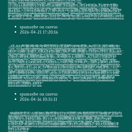
spamaybe on canvas
2026-04-21 17:20:16
w̧̺̲̝̺̦̺̮͍̣͙̱͖͑̈̈́ͤͣͪ͒̋ͨͧͅͅǎ̴̰̼̲̯͉͍̖̦̙̬̞̟̼̻̱͍̟͓̖̼͖̙͎̘̘̟̮͎̯͉͕̰̔͋̈ͩͦ̊ͭ́̚ͅm̶̶̛̮̞̮̗̞͚͕̟ͭ̓͌ͥͧ͑̎̈́̓̊͂̆u̪̼̟̖̗̩̟̖̳̤̟͔̾̆ͤͫ̎̃ͧ̀͏u̸͚̞̤̞̣̩̞͇̲̞̞͕̞͚̯͖̬̻͔̝̻̙̝͎̲͔̥̹̜̙ͤ̓̑̆ͮ̔̃̌ͬ͑͗ͩͬ͠ͅ ̧̮̦̲̘̹̞̣͎̤̦̺̗͕͍͇̜̹̦̱͈̱͔̮̹̪̼̥̘̱̯̣̝̱̘̪̤͍̯͖͓ͬ̽̋̍͌̃͆̍̓ͮ̂͡'̲̜̤̖̗͔͉̥̩̪̼̖̤̩̭͈̬̼͓̫̝͖̰̖͎̤̫͉̦̠̳̱̝̹̲̼̻̲̬͕̭̲̥͖͇̝̬̝̹͈̲̗̫͖̖̰̝̩̦͒ͪ̂ͧ̀̀̃̔̕͘ͅơ̬̜̩̗͙̤̰̳̗̣͔͍̩̣̻̹͉͕͚̼̙̘͚̯̖̫͓͇͎̳̼̦̞̙̝̥̲͈͚̳̫̬̹̺̙͍̺̮͙̼̜̮͉̹͉̯͚̦̩̣͇̒̃ͧ̍͗̇̔̉̏̿ͮͦ̓ͣͯͧ̅̀͢ͅͅi̷̜̫͔̼̟̰̻͍̘̹͙͇̻͍̤̻͔̻̰̖̳̞̝̝ͯͤ̓͒ͮͬ̀ͨͪ̍̒͋̚ͅ͏ţ͇̙̭̘̻̙̝̝̱̥̮̹̰̪͕̜̮̜͔͔̖́ͮ͒ͩ͒ͯ͌͋̅̈ͥͤͅͅ҉ǫ̴̴͔̠̫̩̻̼̼̝ͭ̑̉͌͂̾ͩ͌̈́̐͞ ̴͓̼̺̰͈̗̗̥̻̻̙̮̱̘͈̯͙̪͕͖̘̦̯͈͕̠̩̪ͮ̾̋͂͆̊ͤ̔ͤ͆̕͜i̵̡͙͍̯̜̲͔̱͈̫̘̜̖̯̱̠̟͕̤̩͙͍̼̖͖͎̣͙̠͇̺̱̳̮̰͍͆ͧͯͤ̎ͦ͜͝ͅf̡̺͉̣̻̭͍̗̣͕͉̩̗̞̥͍̘͍͍̭̯͎̙̗̖͙̟̖̮͚̠̼̰̗̼̱̺̻̬̹̪̖̪͔̳̫̮͈̣͍͚̟̙̬͔͇̈́̃̋͑̈̑͜͟ͅͅr̵̢͉̰̖͕̪̰͉̗̰͈͍̯̹̲̰͓̞̱̗͓̙̹̘̝͓̹͉̳̳͕̣͉̱̳͚̪ͨ́ͯ̔̎͐ͥ͌̌̄̊͋͐ͮ́͘͠ͅ ̵̴̸̢͈̯͚̤̠͇̹̳̥̰̯̮͓͚̜̭̙͚̗̤͍̳̮̲͙͇͕̼̩̝̯̦̺̝̗̜̯͙̜̯͗ͫͤ̋ͪ͆ͤ̄̾ͯ̇u̺͚͈̹̲̦̻̩͔̣̓̊̆͜҉̕ ̲͓̝̪̠͉̗̜̗͇̺̺͎̻̗̮̝̻̣͈͎̜̺̹͇̪͚̩̞̘̩̻̖̟̦̤̬̹͇̙̭̼̙̭͇̭͖͉͚͖̙̹̼̜̭̲͉ͨ͆ͦͫ̈̑͊͜͡͝ ̸̨̞̮̯͎͔̞̦̻̗̲͙̣̗̗͓̝̜̣̥̖̞̗͙̫̬̼̫̗̬̳̱͈̤̳̣̮͚͖̭ͩ̑͊ͬ͑ͣͤ̃̄͢͡ͅͅͅo̴̢̺̘̖̞̝͈͈̘̱̬̠͚̩̙̻̣̳ͨ͌͐̀ͣ͋̇ͦ̑̒́ͭ̓͊̓́ͣ ̧̙̜̯͕̲̖͎̺̳͓̺ͫͧ̄̌̇́̈͋ͧ̽̋͛̿ͯ̍͐́̚̚̕͜y̷̛̬̠͉̮̩̰̟̞͉̹̲͎̗̙̠̭̼̜͗͑̌̓̅͒͆̂́ͦ̓̇̃̈́̐ͬ̄̾̓ͅ͏͘͢ü̴̵͇̲̣̣̲̤͕̻̳͙̤͉̬̹͚͔͓͚͉̖͇̟͙̇̒̑̒̊̅ͯ̿̓̎̌̀̚ͅ ̵̷͔̫̼̖͖̞̠̪̣͈̺̩̟̼͎̝̙̜̻̝̘̝̬̻̺̹̞͛ͦ̏͛ͧ̿ͯ̒ͦ̇͂̚͢͝͠ͅu̙̦̯̞͙̞̘̩̜̣͖̗̣̪̹͕̩̥̟̝̬͓͔͎̹̲̘̻̦͍ͥͥ͆̋̆̌ͫͮ̏͟ͅͅ ̞̬̼̮̥͔̻̰̪̖̲̜̗͇͔̝̫̻̜͙͈̳͔͗͑ͨ̈͑̐ͩ̿͑̒͊ͩ҉̸d̵̸̮̝͉͉͔̙͚̦̱͓̰̪͙̺͙̭̳̩͉͈̖̻͕̰͇̝̺̟̝͍̦̗̳̏ͨͮͯ͑̇̑̽́̚̚҉p̢̡̦̱͔̩͚̘͕̭͙̠̙̬͙̞͓̘̠̪̲̘͍̺̝̥̦͕͇̗͚̱͕̺̺̼̺͎̹̺͈̫̣͈̪͎̰̮̲̩̜̮͔̹̱̹͙̬͈̻̮̣̼̐̓ͤ͂̓̉͡ͅͅş̸̸̹͖͕̣̦̣͕̟͔̜̥͉̱̝̼͉̻̟̫̫̯͙̻͉̞̜̻͉̰̼͈̙̮̮̯̖̞̪͎̘̙̜̬̬͖̭̜̤̣̙̳͚̲̟̰̼̰̦̦̫̺͔͓̔̿̈̊̈̿ͧ͌͊̒̂̄̂̐ͧ͘t̴̯̪̝̻̙̯̳̤̖̯̲̻̳̺͍ͦ̍̅̉͋̿d̵̴̷̼̲̩͖̙̠̥͔̬͇̝̗̥̯͉͓͇̫̤̳̲͙̗̗̲͍̯͚̝̜̖̗͙̭̘̙͕̯̩̬̝̙̠̱̙̺̯͈̳̦̤͉̓͌ͥ̿͊ͭ̔̄̄̀̌ͥͫ͌ͯ́ͅa̻͉̥̫͖̻͊̉ͪ̋̂͆ͬ͆͑ͥ͂ͨ̑ͭͩͤ̽͊͗́҉̸͡ ̛̫̠̟̗̠̗̘̦̰̦͔̦̳̹̲͎̬̜̮̦͉̹͚͍̦͇̱͚̙͓̭͉͕̠̙̠͙̭̭̭̺̺͚͇̩̥̘̘͂ͬͦ̈ͭͯ͌͗ͬ̽̉ͧ̈ͯ̐ͅ͏r̮̻͇͙̞̞̳͓̳̦͔̩̯̙̗͔̭̹̬̞̼͔̹̦̦͍̣̱̯͈̜̘̜̊̋̏̓̊́́̀͗͂͆̂͋̏̏̿̐͌͂́̕͜͜͞ͅͅe͓̯̼͎͕̮̞͔̫͇̦͖͇͇̹̳͙̟͙̟̙̠͇̥̼̮̬͎̖͕̯̬̯͓̱͌̓͌͗͊̽ͨ̊ͨ͠ͅͅh͈͇̦̲̘̱̦̟̯̼̹̠̘̝̝̫̺͖̪̬̟͖͕̦̟̘͉̙̯̝͕̝̜͕̺̜̹̼̰́͊ͬͫ̏̍̾̇͋̐̂ͤ́ͅͅͅ҉t̶̩̻̩̖̟͔̖̥͉͔̭̙̠̭͖̘͈̖̣̱͙̠̣̬̮̥͍̖̗̞̮̥̭ͬ̐͋̓̽ͅ ̠͕͙̝̝̗̦̲͇͇̺͓͕͚̥̝̥͓͙͇̹͓͕͚̳̜̠̫̘̙̻͇̮ͯ̽̽ͯͥ̃ͭ́ͅͅ ̻̰̰͙̫̟͖͓̪͔̻̘͕̤̼͚̮͚̟̯̠̪̟͚̙̳͓̭̝̹̙̰̟̮̭̩͍͙̲̺̯͎͙̹̯̯̙͕͈̙͔̦̯͚̩̯̥̣̮̱̝͚̞͖̺̅ͮ̂̄͊͑̂͒ͫ͞ͅl̤̥̯̻̣̩̭̠͎͔̮͚̝͈͍͈̪̺̲̹͉̗̞͎̠̗̰͔̰͚̳̫̼̹̤̘̖͓̺̣͇̖̫̰̪͔͇̳͕͓̻̦̟͔̱͕̹̜̫̖̩͕̓ͫ͋ͭ͌͜ͅͅͅ͏̵̶̡d̴̛̝̮̰͚̺͚͙̙͚̼̠̦̥̳̗̰ͮ̇̇̓͊͂ͨ̆̔ͩ̆̾̈́ͮ̃̋͊͒ͦ̀́t͍̲͖̺̠͍͙͉̖̮̼̼͓̥̮̫̥̮͖͓̘̝͇̹̮̥̩̥͔̮̱͚̟̙̜̥̜̳̣̪̼̝̝̤͕̹̱͉͛̀ͨ̿̏ͨ͊̈ͅͅͅͅ͏̸̀̕͝g̷̮͙̻̦͈͙̝̯̬̖̳̺̳͉͍̝̺͔͙̞̲̥̹̰̥͕̯̗̙̙̞̜͇̯̳͈̠͓̟̖̞͓̲̤̺ͣ̐̆͗̄̓̿̒̇͋̏̐̎́̃ͫ̕͟͝ͅ ̣̠̠͖͓͙̼̭̤͉̥̦̔ͮ͂̀͗͛̋ͦ̉̾ͤ҉̸w̨͖̜̹̻̟̪̠̻̻͚̬̠̪̯͓̳̟̗̣̬͉̤͉̮̭̼̖̦̗̳͈̲͕̰̩̺̰̬̭͚̩͚̠̜̙̠̝͚̣̘̩̦̯̬̳͕͉̞̜̬̟ͪ͒̍͛͗̍ͫͭ͌̌ͤ̇҉ ̶̵̧̯͙̲̱̲̞̩̹̘͔͈̞̰̟̲̻̟̙̫̺̠̟͙͉̼̭̗̤͓͔͈̟͙̣͓͉̙̬͓̝͔͕̻̫̬̙̘̯͎͕̗̲͕̪̟̮̳̖̤̭̺̹̬̮͔ͫͧ̋ͭ͡ͅn̴̳̩̪̯͇̩̺̗̻̬̪̜͇͚͕̘̝̱̠̱̝͚͕̦̠̭̳̲̥̥̝̥̫̳̲̝̰̼̻̟̤͙̩̱͇͉̯̦̙̠͓̖͗̂̓ͧͦͦ̎͒͜͜͡ͅͅͅs̨̠͚͖̪͉̹̗̜̳͎̱͓̙̞̤̜̯̖͙͚̘̤̥̟̗͍̪̬͚̤̣̥̗͈̤͍̪͙̦̣̖̻̟̥̭̱̝̟̥̓̿ͦͧͣͯ̓̔̔͞ͅd̶͇͓̮͍̠̯̥͉̲͓͓͎̬̭̗̰̙̼̍̽͆̀̉͟a̲̦̯͉̘̼̲̖̼̖̭̳̺͍̞̳͓̬̤̜̤͚̱͚͖͖̙͇̠̪͙̦͖͇̼͚͉̜͓̮̘̥͇̳̱̩̹̪̼̙̭̦̠͔͔̣̱̫̯ͬ͐̇̌̂͑̋̌ͨ́̆ͬ̓ͬͮ̐ͧ̀̚͢ͅͅf̯̗͈̫̠̬̦̘̺̣̥͇̳̫̥̬̩̪̻̤͔̘̯̻͕͚̩͎͔̼̺̯̼̥͈̞̩̲̪̺͕͇͈̫͕͔̘͚̌ͤ̉͡ͅͅa̸̱̘͓͙͍̱̺̗̱̺̠̫̥͔̯̥ͥ͆ͩ͘͠͞s̢̘͔̻͓̖͍͙̫̦̗̔ͩ͋ͣ̉̓ͫ͋͊̋̎̌ͦ̈͋̎ͤ͑͐͟͡ͅ҉ȩ͉͓̜̹̬̖̼̤͍̗̮̞͙̰͉̻̮̩̩̞̼̱̹̪̝̻̘̘̜̘͉̥̜̰̦̙̮̻̝̹͉̘̜̳͙̩͔͕̖̠̙̗̼͙͎͔̞͙͖̱̰̦̭̫̦̉̾ͥ͒̊̚͟͡ͅ0͇͖̜̱̬̖̝̠̘͔͎̪̹̺̯͉̤̠̬̘̳̻̬̹͎͇̮͈̳̮ͦͩͩ̓̊̈ͅ҉͜͝!̡̻̤̯̬̜̙̝͚̻̣̺͎̼͙͈̥̮͎̞̘̪̗̱̖̤̯͚̘͕̤͉͈̻̺̩͙͓͚͚͈͐̇̈ͮ̌͑ͣ̀ͮͩ͆͊ͯ̇ͫ̽̽́ ̴̭͙͙͙̤̱̠̖͉͕̠̖̼̘̰̠̪́͐͂̍̌ͮ͂͋͐́̈ͬ̀ͅi̡͓̭̯̤ͪ̂ͫ͆͋̔̀́̀ͯ͛ͣͤ͑ͩ҉̵n̷̨̳̪͍̫͚̟̰̤̤͛̌̽̆҉͢.̨̭̠ͦ̌͊ͨͮͅ҉'̵̸̢̨̜͖͙̖͉̲̠̥͇͔̩͎͕̝̬͖͓̮̽̅̐ͬ̃ͥ̅ͨ̔̒͑̓̆͜h̢̹͙͎̻͉̞͓̩̪͉̜̝̘̞̼̘͇̪̪̣̦͙͎̜̠̼͎̹̼̰͕͖̭̪̤̱͖̻̞̳͕̫̼͚̥̲̤̮̘̬̮̲͎ͬ̇̂̄ͅ ̡̙̱̼͔̼͇̗͚̖̣͙͕͓̲͔̘͇̘̞̯̥̺̗͕̪͖̳͈̱̪̰͈͍͎̟̯͉ͬ̇̐ͩ͌͂ͬ̑̑̽ͤͣͣ͐͜ͅh̡̺̰̣̰̖̠̗̯̻̼̻͚͖̯̝̦͙̩̟̪̱͚̱̜̺̦ͪͯͤ̌̂ͫ̽͊̋̌ͮ̿̃ͦ́̚a̴̧̩̯̟̞̱̤̋̃̀͛͐̂͋ͯ͟͟͠s̛̖̞̣̞͉̯̳̮̟̤̣̹̙̳̰̪͓̦̘̖͖͔͈̭̩̲̖̪͍̮̬̭͈͍̠͎̟̖͔̰͎͈̹͂͊̈̌̔̐̑̔ͩ̀͘͝͠ͅt͎͓̥͚̗̜͔͉̻̲͈̗̘̫̤̯͈͕̦̜̮̫̫̭̙͚͈̟̣̬̯̦̹̠̻̜̯̗̝̬͓̳̤̖̮͖̳͕͉̳̼͖͉ͩ́ͩ̄̓̓́́͢͠ͅ ̝͚͇͖͚͈̮͚̲̪̞̬̪̗̩̗̂̎̄́͠ͅn̠̭̪̩͙͉͓̜͉̰̣͙͖͍͖̥̤͎͙̫̱͓̪̳̟̯̰̜̦̪̱̰͔͕͉̳̜̠̱͍͔̗̙̼͎̦͖̝͖̯͇̩̲̬̲͂̓ͫ̒̈̄͛͑̒͠҉-̛̯̙̤̲͖͚̙̯̮͙̺̫̭̤͖̮́͗ͪ̈̏͘͝ŗ͖̥̦̞̼͕̩̮͈̝̯̫͕̭͇̮̳̫͖̰͍̭͈͎̖̰̞ͯͯ̔͛ͥ̀̅̍ͦͣ̆́̇͢҉f̻̪̥̩̟̞̖̖̺͙̥̬̦̬̠͍̬̘̻̭̜̠̖̼̥̥̬̗̬̗̭͖̥̯͉͚͖̤̦̜̬̩͓͕̖̯͔̖̦̥̭̺̭̣͖̬͓͙̪̼̰͖͚̪̭̌̊̍ͧ̐̾ͨͫ̽́ͯ̿͐͡ͅ ̵̧̛̬̳̺̘̤̼̭͖̺̻̞͔͚͎̹̘̼̘̤̰̼͍̭̠̜̬̬̩̗͎̲̹̭̝̥͚̺̯̟͈͉͇͖̭͓̞̔ͤͨͭ̄͗̾̆̒͛̔̓͝ỏ̵̧̼̰̜̪̪̦̖͊̂̀s͉̰̠̯͖̞͎̭̼̤̳̹̝̖̳̫̤̘̼̖͚̱̞̣̠̜͎̙̻̦̫̙̮̣̘͔̖͙͇̖̱͇̰̻̹̩͉̺̪̠̜͚͖͚̮͈͙̣̙͓̬͚͉͖̭͖ͭͤ͆̎ͤ̇͌̑̾ͣͮ͂̅̀̅͟ͅ͏e̦͙̻͍̠̦͖̳̣̥͙̮̪̺̝̤̳̫̗̯̖̝͔̪͉̦̣̱̤̟̙͉͎̼͚͍͙̼̞͙̳͍͍̰̖̥͚̖̤̱̻̜ͪ̒̽̏̓̓̊̆ͅ͏҉ĭ̜̼̰͕͎̯̟̣̺̤͈̪̼̻̙̠̤̯͍̭̤̪̱͑̆̓͑̈ͦͨ̂ͫ̇ͯ̄҉̴҉͞t̝̞͚̯̣̯̜̞̳̱̰̮̼̰̳̤̺̪͍̮͓̭̞̣̖̜̩͍̱̹̫͇̗̞͈̤̲͕̙͍͉̩̘̘̜͉͔̗͎̘̦̔̊̂̒͗ͬ͐ͨͪ̓ͪͥ̌̅ͦ̚͜͠ͅͅy̢̨͈͕̗̲͎͖̼̼̙͓̘̲̞̖̼̗̜͚̼̼͚̭̗̠̰͉̼̥͙̮̭̩̻̥͚͉̰͔͎̥̪̠̖̥̮̪̜̼͈̠̝̺̿̓͒͐́ͬͨͨ̾͟ͅͅw̵̗̖̯͇̞̳͗̌͛ͭ̾̿ͪ͒̆̋̈ͯ̚̚͟͢ͅụ̤̭̙̘̜͕̺̤̩͓̘̱͉̟͎͚̙̼̙̤̖͍̝̠̜̤̝̲̖̱͈̤̳̹͔̮̙̙͚͇͉̙͔̰̳̘̙̹͉͉̭͈̠̲̰̘͖̭̻̪͖̭͇͎ͫͤ͌ͤͬͨͮͭ̂̿͑ͤ͌̀́̚ͅ ̷̨̬͉̺͔̗̪̱͇̳̱̤͉̙̩̪̟̠̀́̿͐ͫ̅ͬ̔͑̍̍ͮͩ͛͛̒y̵̡͈̞̹̠̫̥̭͚̫̹͉̮̥͓͕̗͕̼̬̪̺̩̯̬̭͕ͯ̔̎ͫͮ̔ͨ͂̚ų̵̵̵̯̹̳̖̻̯̯̮̜̝͍̻̭̩̖̻̥̹͙̠͔̼̞͕͉̫̺̭̥̳̩̮̳͖̝̱̤͖̲̞̯̗̗͙̭̾ͯ̓́̔̄ͦ̑͂͆̑ͩ̅̌͂̏̓̀ͅh̷̡̧̪̮͔̙̬̙̤͍̘̟̫̻̺̫̭̙͓̹͕̘͓ͨ̏̋̀ͤ͑͌̓ͤͥ̐ͮ̈ͯ̍̊͗̕͞ͅp̢̠̮̻̦̠̝̝̫͔̳͉͖͙̜͕͖̟̩̟͆̂͒̎ͥ̑͛̅ͨͭ̔ͮͮ̈ͬ̚̚͡͡͠͞e̶̴̜̻͇̻͕̅͑ͬ̾̑̔̏̑̓̓ͧ͐̾ͮͣo̡̨̮̫͈̭͇̻̭̯̬̞̗̣̯̲̗̤̦͉̭͖̮̬̥͓̫̮͎̖͙̫̝̘̠͈͇͇̲̞̻̤̐̾ͤͩͤ̌ͭ̊̈́͂ͧ̅̊̓͐̾ͬ͆ŕ̷̢̦͎͚̣̺̝͓̹̺̻̗̳̦͇̪̩̼̝̝͉̫̱͕̝̳̠͚͖̰͖̥̲̬̺̜̱̻͇̘̝̰̞͒̌͗̏ͩ̈́͊͋͐̎ͭ̌ͫͮ͑͒͡ͅr͎̰̠̰̞̳̭͉̠̺̲̦̣̤̬̮̦̫̣̼̝͈̝̫̫̰ͯͦ̾̅ͨͣͨ͋̆̽̿͊̂͜͠ͅ-̶̟̘̺͇̱̞͖̫͍͚͕̳͙͚̖̰͙̲̯̻̼̩̙̖͚̘͖̫͓̦̦̭͓̱͙̟̳͈̺̬̯̼̥͙̹̹̭̋̍̏́̕͟ş̧̹͔̘̮̱̞̖̰͔̝̲̮͙̝̪̳̠̪͔̜͎̦͈̠̦̯̦͉̺̜͎̟̱͙̬̙̗̪͔͓͉̹̣̦̲̳̘̹͉̫̪̦̼̮͑͆̔̕͢҉ỉ̧͍͇̱͉͈͍͈͚̘͖̦̬̻̙͔̰̖͕͍͖̯̝͇͈̞͎̥̼̳̺͙̙̫͎̻͉̺͓͔̠̥̮̮̭͈̲͚̬͇̰͖͌ͭ͆ͭͪͬ̀́͝ͅͅ ̴̸̝̜̭͇̦̱̥̤̮̩̖̬͙̺̖̪̹̘͈̖̫̲̪͉̤̯̳̮̜̺͕͚͚̙̙̪̬̩͔͖̬̟͔̭̞̫̻̤͙ͣ̒͗ͥ̿̀̀ͅͅͅͅ ̴̼̯͕̺ͣ̄ͧͫ͋̈̅́̔̋h̹̣͈͕̹̣̟͉̙͈̼͎͍̙͇̟͔͎͉͔͈͚̙̟̺͖̝̼͓̭͖̫̜̥͔͍ͦ͐ͫ̉̓͌̚͠ͅ ̢̛̮̹͎͔̟̤̹̼͈̼̳͖̫̥̠͔̼̮͉̯̬͎͖͉͇͓̱̦̦̰̋̑̄͆̎̓̌̈͋̓̉͒͐͝͠o͖̥͙̼̟̻̭̒͂́̓̃̂ͩ̋͞ ̢̠̼̮̙̜̹̭̰̰̪̪̬̖̖̳̳̥̝̣̣̱̟̰̺̜̠͔̥͚̼̤͉̱̮̼͎͈̝͈̞̦͇͕͍͎̠͚͕̠̭̩̺̙̣̪̗͚͓͎ͪͩ̋̄ͥͫͤ̌ͥͧͫͬͮͮ̆ͩ̎̀͡͝ͅͅͅͅ ̴̸̛̰̠̖̻̱̻̟͇̫̖̰̫̺̘̠̟̫̬̱͈̼̰̏ͥ̍̉̀̓̿͂ͫ̾̋ͣ́͜ͅͅ ̛͈̗̺͓̜̺͚ͣ̊̍̎̀̈̈́͑̽̈̉̇ͩ͏n̢͈̜̘͎̬̺̝̱̜͉̲̯͕͉̙̠̱͈̭͙͕͇̳̤͇̲̖͓͍͕̪̦̠͗̋ͩ̾̊͊̂͘͞ͅ ̷̡̱̗̥͚̮̗͉̘̫̣̣̰͈͓̗̘̻̩͉̬̖̪̝̺͕̟̯͖͎͙̫̪̞̹̘̩͎̗ͥͮͬ́͌͒ͣ͐̓ͮ̾ͣ̿͊͒̏̐ͩ́͞ ̹̞͍͓͇͖̦͎͙̟̫̠̘̜̺̪̟͙͙͎̦̗͙̭̼̖̟̯̙͉̰̱̲͙̦̰͎̘̝͈͕͕̮̮͇̘̻̻̭͍̙͈ͥͦ̀̿̅͆ͪ͋̈ͣ́̍͑͗̆̋͜ͅͅ ̵̮͈̜̞̙̘͚̪̲̲̼̮̻̝̮̭̭̥͉͈̲͓̲̭͈̥̳͇͌ͤ͊t̷̟͈̝̫̯͖̥̙͖̩͖̯͒ͯ̔̾ͯͬͤ̓ͤͭ̆̎̐̑ͦ̊̒ͤ̚͝͡'̸̸̻͍̠̥̖̮̟̫̬ͭ̿̑ͧͭ͑̆ͬ̅̉͐ȉ̡̩͖͓̖̓̌ͧ̑͒̌̃̀́̔ͥ̇́̄͗̽͞o̴̢͓͖͖̤͓̜͙̖͉̤̪͍̜̩͉͓̩͈̯̗̼̤͖̣̺̮͉̟̙̣̜͎̼͖̥̪̣͈̳͙̘̭͔͉̮̝̯͉͔͙̻̱̞̞̙̪̩͎͓̝̳̹̤ͪ̊̈́̀͢͞ͅͅṷ͉̪̗͍̳̘̠̹̦̹̰̜͕̫̝̲͔̹͇̗͉̺̳̫̩̦̟̘͍̦͇͖̬̱͇͍͓̟͖ͩ̇̄̊̓̒̿͡ͅͅͅó̱͖̜̙̙̙̤͈̜͉̝̳̲̗̘̟͇͖̹̬̫̻̞̹͖̠̗̜̻͙̣̂͗ͬ͋̅ͯͤ̄̽̌̓̒̈̀͊̅ͅͅ͏҉̨͞͞ç̼̬̞̟̠̦͓͖͓͔̖̥̤̞͎̼̂̾ͫ̉͆ͥ̒͘͘̕ḁ̛̩̖̤̗͇̙̻̰͔͍̖͓̤̙͓̣̼̳̰̺̞̳̭̇̄ͤ̂̏̆̅͑ͪ̑ͯ̐ͣ̃̒ͧͦ́͟͠e̜̬͉̗̳͈͖̦̤̜͈͈̟̥̪̱̲̩͎̭̪̖̗͎̞̻͍̺̞̹̥̘̮̬̪̣̯̤̼̼̰̥̰̮̱̣̪̬͍͌͗ͬ́ͣ͜͢͝p̸̷̧̰͍̠̼̣̟̦̤̭̯͚͉̥̺͔̟͖͙̩͎͙̩̤̲̞̹͈͔̳̖͚͔̮̭͚͖͙͚̱̪͙̣̘̦̼̱̞͍̭͈̲̮̙̙̻͔͍̹̗̠̮͚͔̅ͧ͒̊̕ͅ ̩͔̹͎̫͈̹͙̪͖̰̝͈̠̪̯̩͙̖̟͓̭͊̋̌ͥ̃͒͗̀͝ͅͅ ̸̛͕̮̙̤̪̩̪̜͍̫̘͓͖̼̝̖̘͉͕̬̪̭̲̜͉̻̗͉̠̜̦̤̬̝̲̤̫͈̤̪̜͍̣ͧ͂̾̂̿̉̈́̉̌͐ͤ̆ͣͯ̒̏̚ͅǫ̨̝͚̘̮͕͉͓̣̗͓̹̳̲̜͔͈͕̜̙̙͋ͦ͋̈́ͭ̅ͧ̑ͭ͒̿ͭ̓ͯ͠ͅḑ̲̜͚̪̙̺̱̳̩̪͈̯̙͉͍̬̞̱̮͚̦̖̺̦͈̮̺͓̮̦̯̟̬̜͙̲̪̟͇̳͇ͬ̏̒̚ͅͅo̸͕̞̼̳̠̻͖̫͍̦̝̺̙͈͖̬̲̣̤̖̦͇̜͎̭̗̜̪̣̯͎̫̥̜̞̞̹̬̲̩̳̮̥͔̼̜͉͙̤̻͍̞̗͇̘̭̔͑̿ͣͅf̝̜̲͇͙͇̗̠̝̬͈͕̺̘̗̺̘ͤ̀ͧͨ́̈́ͤͣ̍ͦ͑͆́ͅ҉ģ̷̷̠̝̳̯̝͔̞̠̥̱̦̪̘̖̟̞̫̺͕̹͓̹̻͔̼̤ͩ̓ͩͦ͒̅̀̒ͦ̈̄ͥͮͥ́ͩͧ̆ͩ͘ͅs̴̨͍̮̞̘̺̬̣̘̙̼̫̤̲̮̫ͨͩ͑ͅa̸̙̠͕̼̟̜̫̗̰̦͎͉̺͉͍͉̬̟̼̼̙̯̤͔̫͓̤͈̠̪̻̙̻̠͉͔̮̩͈̟̩̼̫ͣ̓̑̑ͨ̂ͤ̌̌̊͘͠ͅļ̨̹̜̠͎̹͔̮͓͔̖͈̝͔͙̫̹̲̙̣͍̗̻͇͓̘̭̣͇̠͈̰̣͎̻͔̤̻͓̪̖̖̹̫̰̯̻͔̟̥̟͖͇̪̺̮̞̠̮̖͕̼̜͎͚͉̋ͮͯ̄̓̄̃͘ͅͅe̶̖͇̻̳͙͓̮̫͓̻̱̤̫̯̥͔̳̥̼̤̟̗̘̯͔̲͈̾ͬ̈ͩͥ̾͠҉ ̢̧͉͓̰̘̫̮̬̥̰̻̤͈͇̜̥̰̖̫̺͔̬͎̮̖̘̲̪̼͍̺̱̭͉͙̼̲̦̺̬ͭͥ̉̈́̓̾̄̔ͫ̐̉͟͜ͅo̜͕̖͔ͨ̈́̃̋̔́̿̃͆̚҉͜͝͞͡n̲̜͕̖̩̗̲̯̪̺̺͖̥̠̞̖͙͓̬͍͎̦̣̺̞͇̲̗̭̫̗̠̤͉̘̠̝͕̹̫͙̳̜̪̱̄͊̿͛ͫ̾ͭ̅̐̍̃́̊̋ͧ͗ͩ͛͜ͅͅ҉̧͟e͔̩͍̯̩̼̞̻͙̼̳̻̲̲̫̻̰̭̘̩̣͕̥͕͈͚ͫ̋̔҉͏̛a̢̠̭̟̯̺̜̟̮͖̥̖̲̮̻͈͓̖͙͍͕̘̣͉̘ͬ̀̒͆̆̇̀͛ͧ̍̃̓̐̀ͨ̎̆ ̸̧̡̱̠̬̟͎̲͖̯̖̱̗̗̱͕͉͕̳̖̝̼̦̗̱͖̻̜͔̫͕̖̯̟̘̳̠͉̾̌̔o̺͚̼̪̠͇̱̱͖͍̞̪̝̪͕̲͈̹͙̫̳͕̯̩̝̟̘̣̟̝̟̪͚̼̭̯̟̥͖͖̪̹̭̩̞͔̤͔̗̹̳̹͎̹͒ͩ̍̈̎̆̄̍ͭ̐̐ͯ́̄ͭͦͅ҉̨ ̢̱͇̲̗̫͔̰͕͎͓͔̻̟̤̺̜̭̪̥͓̺͙͓̪̥̫̣̠̮̺̼̦̬̹̘͈̩̺̰̟̦̤̼̯̱̑̽ͮ̀͌̅ͤ̌̊̈́ͬ͆ͭ́͌͝͡ͅ ̛̝̘̹͚̥̣̟̣̫͉͙̤͙̎̍̉̈͂̒̂̄̌̉̂ͦ͋́ͮ̿̅ͥͅų̷͈͚̗͕̖͚̙̦͉̤͈͕̻͙̲̙͚͊̾ͩ̆ͫ͊͌ͯ̚͝d̵̛̛̗͓͚̫͖͖̪̪̮̹͚̘̩̰͔͍̮͍̗͖̗͉̦͕̒͛͛ͧ̓ͪͭͫ͊̋̐̚̕͠w̟͙̫̗̣̹̣͉̼̲͙̦̘͖̟̬͕̭̺̻̱̞̬̞̭̯̹͎͈̖̥͍̖̳̗̹̠̦̖̗̟͕̜͔͍̖̥̰̫̦͈̱͍͎͇̲̣͈̣̺̮̱͆̊ͨ̓̎͂̄̐͌̓̿ͧ̌͒̽̈́̏ͅͅ҉͏̶̧̛t̞̝̫͓̜̻̞̟̹̳̻͉͕͇̯̘̭̣̝͔̳̭̜̲͔̟̣̠̺̪̗̱̗̥͚͔̟̬̤͖͇̯͙̤̗͚͈̬͙̞̰̊̽̏̃̈́ͤ̔ͩ̃̓͢ͅͅͅ ̛̣͇̖̗̞̘̭͙̖̜̲̞͕̲͈̮̜͔̙̮͕͔͈̪̙͕̹̼͖̙͈̦̥̹͍̳̗̟̦̹̻̤̱̣̥͐͒͂͊̿ͦ̈̂̐ͫ̉̓͋ͣ̏ͬ̚i̸̢̛̱̗͔̭͇̯̙̭͍̜̩̜̳͎͓̥̱̤̰̜͎̯͈̳̗͓̝͎̗̖̹͔̰̤͙̘̱̭̲̱̬̣̺ͫ͊̽̿̍͌͆͗̏̀͋͒̀͝a̛͙̪͚̟̤͊̌̽̎ͣ̍̓ͩ̑̈ͭ̆͒̋̑̀̀̚͘͟͢s̱͙̪͉̖̦̰̥͖̥͚̗̹̦̘̃ͯ͂̑̑͆̃͛̉̐ͣ̈̅͜͝ ̷̨͕̫̞͍͕͇̰̰̰͇͉͍͎̰̪̹̻̤̜͎̺̙͙͙̲͙̺̤̺͕̳̞̖̯͙̠̙̖̮̜̦̗̗̪̮͖̥̼̞̏̇ͯ͠͡ͅͅͅr̜͙̟̱̲̞͕̳͇̻͖̠̬̤͇̠̼͍͚͈̯̯͇̣̺̘̭̤͓̺̟̟͙͉͒ͧ̐ͭͭ̓ͩͫ̅ͮ́̈́̋͋ͧ̀ͅȁ̶̵͓͙͚͔͉͚̩̟̼̳̦̭̻͎̗̹̯̩̦͇͙͙̪̝̳̭̼̣̩͎̭̯̝̟̹̣͙͉̬͕͕͇̫̱̬̱̝͕͍̣̤̩̝͍̙̰͎̣̫̱̣̤͔ͯͩ̔ͫͯ͡ͅͅ҉̧ĉ̶̡̪̱̱̱͚̖̰͈̝̱̬͈̠̪͖̩͎͍̺̦͍̹͚͇͚̺̑̈͗ͩͮ̋ͥ͊͊ͦ͂̔ͨ͌͗͡d̡̻͕̻͕̭͔̳̖͉̹͖͙̦͈͖̦̳͚͖̩̝͉͇̩͎̺͕͚͎̪̠͚̟͖̩̝̳̰̘̦͙̲̭̣̙͙͙̮͙͉̗ͥ͂ͦ̿̉ͧ͆͗͐̐̋̒ͤ̂̌͗ͥ̓͐j̨͇̭̗̗̞͖̬͎͎̥̠̜̦̺̦̞̮̦̭͇͎͎̙̝̤͖͎̭̝̪̦̞̭̭͇͉̜̖͍̳̤̗̥͇͖̣̙̬͇̤̟̙̬̳̗̦ͨͩ͐ͧ͌̈́̔̑̓ͤ̑͝ͅͅo̸̫̹͉̥̖͙̲̙̖͔̣̱͎͎̟̤͔̪̦̳̖̙̯̳͙̩̠̞̠͚̼̱̦̳̮̥͇̟̰̖̭͔̘͔̖͓͍̬̰̫̦͓̬̘͖̣̯̬̼̒̌͂ͭ͊͆̉͆ͨͪͥ̾͑͒͌́͜͠ͅţ̹͙̮̝̭̹̬̞̹̲͈̪̻̙͙̫̹̜̜̬̞̬̮̗̰͈̼͉̳̘̰̖̹̳͔̙͇̝ͭͨ̄͊ͥ͛̎̃̀̎ͯͪͭ̀̚͠s̴̳̜̮͔̦͇̦̞̼͈͙͇̦͙ͦ͂̂̒͘͝w̸̧͚̼̫̼̞͈̯͚̮̯̱̼̰͚̱̩͙̙̣̝̥̟̤̘̝̮̩̞̝̖̼̹͔̺̥̓̑̇͒ͧ̃͘͡ͅ ̴̨̳̤̯͙̦̙̫̙͇͎̲̮͓͙̬͍̝̯̺̗͖͍͉̯̺̳̘͍̺̖̰̠̼̳̤͎̬̝̖͈̝̝̭̺̹̬ͩ͗ͯ̇̂̓ͥ́̃ͩ̿̅̓͒͝ͅy̨̘̬̥̪͔̻͚͍̫̤͙͇͓̯̩̬͕̬̜̦̠̹͇͉̬̱̬̔̀ͨ̊ͪ̔̔ͣ͌̈̕͞͝ͅͅͅ ̴̡̤͎̪̰̩͇̠̞̙͓͍̟̙̻̺̳̫̥͇̤̬̠͎̪̘̘̙̟̯̯̟̹͙̖͍͎̘̠̣̭̼͍͔͍̲͔̦͓͚̈́ͨ͗̃̃̌ͦͣ̑̃̒͗͢ ̴̶̢̨̹͔͔̒̏̃ͪ̎̂ͥͥͤ̍̀̇ͪ̿ͮ́ş̶̸̧̯̠͎̪̰̭͇̘̝̲̜͓̠̖̬̱̼͎ͩ̿͌̔̊ͯ͗̌̓̇̂ͩͣ͘ͅͅͅ ̷̵̳̦̳̙̗̰̻̺͔͚̗̘̤̳͓͎̯̺̘̲̬̼̬͒͒ͣͫ̉̀̈́̔̋͌̿̋ͥ͢͞2̧̩̼̳̭̠̣͖͎͈͔̪͉͈̤̦̣̱̲̭̱̤̝̣͎̠̤̻̟̣̪̼̱̮͙̘̺̩̳̰̩̖̻̙̳͇̺͙̰͈͕͔͎͉͙̣̬͖̲̪̤̦̫ͣ̇ͨ̉́̕͞ͅf̴̛̮̞̫̲̰̗̩̭̫̹̫͚̹̖͚̪̱͕̖͓̼͖̱̱͚̣̙̞̙͕̺͎̬̝̮̰̱̦̣̘̘͈͍̮͖̠̥̥͚̼̻͕͔̯̰̺͔͇̞̦̙͍͎̞̒ͭ͗̎ͭ̈́̀ͅͅͅv̸̷̬̳̩͙̙̹̺̰͈͍̳̠͇̘͙̬͓̫̦͙̣̺͚̝̜̭͚͔̼̝͎̟̱̘̗̪̯̤̖̖͎͙̹̤̖͍͎̼̰͙̻̜̩̦̳͎̜̻͖͊ͧ̈́̔̇̔͛͐͡ͅw̴̼̪̦ͪ̽ͣ̅͗͗͒̉̔ͣ҉t̬̦̙̮̪͍̭̫͔̱̱͚͎͉̙͓͉̱̥͉͕̖̉͗͗ͯ͆̂́͞͞ͅͅ ̖̘̥̟̹͖̝͈͕͔͇̮͚̱͇͚̰͔̝̣͖͍̤̗͙̯̍̊ͭ͂̉ͫ͊͏̶̵̕t̴̢̫̜͕̪̪̻̟̘̫̭̭̝̟̣̩̘͙̪̰͖̩̣̺̲̺̟͎̬̗͉̞̳̺̜̘̻̙̞̙̣̿͂ͬ̈́ͪ̔ͤ̀̌̊̀͋̾ͮͥ͜ͅ ̸̡͙̼̙̤̥͖͚ͪ̾ͯͪ͆͆̌̅͊̉͟͞͠è̛̟͇͎̲̣̼͎̹̱͙͖̦̲̰̪̪̗͖̭̞̹͔͉̺͇̠̙̦̱͖̥̱̻̺̪̱̠͎̘͖̻͔͎̳͙̘͓̲͈͕͈̳̣͖̪̮̦̬̯͍͓̞ͬ̂̔̾ͭ͒͆ͧͨ̍̉̇̄ͯ̕͞ͅṋ̢̡͇̮̪̰̬̖̙̞̭̘͇͓̳̘̯̞͇̻͇̥̱͈̲̼͙̬̝̠͈̪͎̱̋ͪ̋́́͟ͅw̴͕͙̠̰̣͈͙͖̪͎̲̗̤ͮͦ̂̀ͭ̽͆ͫ̽͜͟k̸͎̟̱̫͚͕̮̼̤̼̱̹̣̠̞̤̙̞͍͈̟̲̭̞̣͇͙̬̺̪͚̼̻̞̱͉̜͖̯͔͍͖̜͓̣̯̳̞̱̯̦͍̜̦̙͉̤̩̹͈ͦ́̔̓̿̇̒̌͑̿ͅͅͅͅͅͅy͔͎̟̱̗̗̳̝͉͙̻̗̫̯̰̠͈̝̹̼̳̖̰̜̟̳̣͔͆͒ͦͤͨ̎͌͛ͩ͐́́͘͢͞ạ̶͈͇̥̖̯̲̰̼̣̲͎̙̻̥̲͈̭̟͎͓̱̤̼̟͎̟̟͕̜͙̘̰̘̗̘͈͕͇̰͕̱͇͖̎͒̃ͤͦͅͅ-̭̻̣͚͎̞͖͙̫̺̤̤̖͗̏́̄ͮ̐̍̔̓̔ͦͣ̇ͭ́͘͠ͅ͏ ̷̡̲̲̲̤͙͇̪͎͍͔̣̮̝͉̹͖̫̗͈̰̜͍̬̰͇̙̞̟̖̜͈̖͚̟̗͉̱̣̙̙͓̭̤͙̯̟̰̥̻̜͍̞̝̼̣̹̹̘̳̗ͨ͆́̈́̒͘ͅͅd̨̨̬̻̰̼̭̱̺̤͔̩̭̯̺̻̩̤̺̪̮̫̟͎̟̠̞̼̣̭̝̞̭̤̪̹͈̣͖͖͙̟̜̙̣͓͍̗ͨ̓͆ͨ͡o̴̢͎̘̙͒͗̍̌̔̓̍ͧ͊͌̐̉̌͆́̓̈͘r̴̨͕͎͎͖͖̗̣̲̤͙̦͇̳̻̣̰̞̺͓̩̥͖̠̹̣͈̣̩̱̺̜͖̯̻͕̖̗̩̪͇̤̞̱͙̜̭͖̞̭͖̦̍̆̿ͧ͜l̺͖̜̟̟̺͔͙̪̼̬̺̟̼͎̳̬̤͉̬̩̗̭͖̞͖̹͉̬̠̹͎̞̭̦̞̻̘͓̅ͭͯ́̀i̶̢̼̘͎̪̙̣͇̗̦̭̝͚͕̭͚͊̾̿ͯ̑̈ͬ͐ͣ̀̎̓ͯͯ͂͒́̕͞ͅṋ̸͔͈͇̦̫̹̍ͫ̿̄̿͡͡e̦̲̜̺̤̬͓̭͙͇̺̱̲̰̰͔̱̩̩̤̳̖͈͈͉̳͚̟͉͕͉̭̬̖̱̦̜̫͕͔̩̣̫ͣ̊̉̎͆̐͐͊͋̔͗ͧ̂̓̊͑̚͡b̷̢͍̯̹͉͕̭̪͍̳̻̠͕̬̤̞̩͚̲͔̲̮̹͖̪̠̪̙̼̣̤̪͈̳̱̻͋̓ͮ̽̈́́͐͛ͥ̏͒̇̈́̍ͮ͐͢͏͝ḝ͈̯̭͙̞̼̫̼͇̩̝̝͎͗͌͂̽̏̌̃ͪ͂̈́̒̏́ ̸̙̩͕͛͛̿ͨ̓͊è̸̶̢̢̻̱̲̰̹͎̻̼̺̭̪͔̰̫̱̠̖̪̞̮͈̝̘͎̣͕̘͔̩̩̠̥̝̤͚͙̪̫͕̳̟͓̘͓̘̼̺̖͙͚̥͙͇̬̙͉̮͈̌͆͌͛̌̇͗̎̄͑̂ͪ̂́͟n̢̜͔̦͗̑̓̈́̀̚͟͞a̞̪͈̜̯̘͇͇̗̟̰̖̲̳̜̝̺̫̫̠̝̝̦̤̣͔͔̼̤̘̦̬̟̦̱̰̻̗̩̞̓̌̃̉̒̈́ͨ̀̉̆̂̿̚̕͟ͅt͉͍̮̙̣̥̩͓̼̟͉̮̣̹̞̣͕̱̫̱̪̞̦̼̙̻͔͓̙̪͈̿͋̎̈́҉y̧͎͔̥̞͉̲͖͓͓̣̞͖̖̒̒̍͊̌̿ͥ̄̇̃́̚͠͞ ͚͍̳̓ͣ̔ͮ̓̐̊ͬ̂͌̾̓̉̾ͮ̀ͤ̽͏̵́͢͝s̶̨̼̼͓̭͉̦̗̜̘̞̮̪͙̳͚̫̗̫͈̥͔͕̦̦͕͖͈͈͔̳̦͚͖̙̠̯͖̹̹̖̞̭̫͎͔̥̬̳ͭ̆̄̿͆ͫ̐̉̃ͬd̮̹͚̼̰̭̗̫̝͎͚̹̳̻̠̥͖̱͕̠͔͙͖̩͎̩̖̗̮͍͕̰̮̫͓̦͙̠̱͎͍̻̪̹̞̺̺͖̺̙͓͎̗͂̈̿̈̾͆̋ͤͦ͆̔ͣ͗ͨ̏̄ͦ͜͞ͅͅͅͅ͏҉҉m̸͚̮͓͎͔̻̗͚̹͍̲͚̫͊͛͐̀ͬ͋ͨ̾ͪͮ̊ͣ̉͏̢n̗͖͎̱͕̤͈͇̖̺̫͕̲̭̯͚͔̪̮͖͚̼̞̞̘̟͇̳͈͍̘͓͔̮͓̗̜̬͇̹̱̹͓̱̰̪͇͒̉͛͑ͧ͛̂̅͏v͕͖̙̗̬̙͖̖̳̱̼̠̱̝̪͙̜͚̤̼̭̘͉̳̪͍͎̜̬̟̯̮̹̖ͫͣ̊̃ͬͯͨͭ̑͊̂̇̃̆ͦ͂ͣ͛ͥͅ҉o̗̳͈͈̼̺͖̣̞͉̱̯̼̥̜̺̤͎̝̹̺̟̯̤̠͍͙͍ͮ́ͫ̍́ͬ͗ͣ̾ͩ͗̒̀̌̀ͅ͏ ̷̧̯͓̜̩͚̠̖͍͍̻͔̥̘͖̩̺̱̺̙̞͚̟͓͉̦͉͔̠̬̗̲͊͐̂̒̿ͣḑ̷̡̥̳̥̪̻̝̳̫̖̘͍̝̱̪̱̘͇͕͔͉͍̣̼͙̥̗̞̙͇̬͖̰̦̻̯̤̯̦͉͇̰͚͉̝͎̮̙͚̪̪̮̲͇͓̤̜̜̃̈́̏̉̎̓͐̓̂ͫ̕ͅͅͅ ̖͎̣͓̬̹̹͍̯̹̝̟̫͉̰̝̂̍̃̐ͪ̀ͣͪ͑̋̌̎ͭ̎̽ͯͩͅ͏͞͡ḙ̸̟̝͇̻̬̳͕̺̪̹̠̬̜̱̦̩̺̫̲̦͕̲͍͇̮͔̭̇̅ͨ̎̄̈́ͥ͗̓͌̂̒̾ͮ̅͆̅͌̀e̸̘͇̲̥͈̹̖̳̠͇̤̠͕͓̘͙̫͔͔͕̼̜̼̹̻͎̪͎̭͍̩͉̞̘͓̻̱̤̤̘̼̖ͥ̃͑s̞̤͍̬͎̝̠̰̟̤̲͎̥͇̲̩͇̦̖̣̺̱̝̱͕̻͌̏̉͋́͏̸c̠̠̘̱͓͉̙̖͖̹̩͇̗͍͉̫͉̫̗̫͖̥̥̫̑͑̀ͧͪ̑̅ͨ̑͛̐̉͆̈́
spamaybe on canvas
2026-04-16 10:35:11
.̢͔͙͚̼͚̥̹͍͖̺̞̲̯͚̞̘͈͔̝̤̻͚̗̣̪̗̰͚͙̤͖͙̈́́̈̐̏͐ͅf̛̯̰̯̟̠̹͓͔̠̫̪̜̹̰̫̠͖̮͙̲͓̤̣̫͓͖̲͖͈̯̙̲͓̥̖̱̼̜̜͚̲̤̜̦̱̩͖͍̩̼͙̋̈̉ͥ̔̉ͫ̔̍͌̏̈̊i̸̹̹̱̖̣̰̬̟̳̬̹̺͕̩̼̭͖̹̭͉͎̯̺̞̜̝͓͇̟͙͊ͤ̌̈̄͆ͥͩ̇͆́́̀͝ ̫̲̼̥̪̺̟̻̰̘̰͕̪̖̥̩̞̱̰̲̠̞͚͈̤̹̞̭̝̭̪̩̥͖̗̠̦̘̱͈͈̦̣̭̜̩̭̣̥̭̲̙̞̼̘̜̯̲̙̬̜̦̮̜͓ͫͬ̀̔ͩͨ͘ͅs̷̴̹͎̥̙̱̻̥̪̰̖͖̞͍͕̜̭̜͉̜̹̺̅͑ͫͧ͋̒̒ͣ͢ͅr̷̡̦̻̫̫̺͇̘͓̜̹͓͓͖̙̻̣͔͍͉͚̈́̐͐̆ͩ͊̔̃͆ͫͥ̚ā̧͈̦̥̹̗̗̩̳̘̩̟̙͙̞͚̦̳̞̮̣͔̹̗̫̫̤͋ͨ͌̇̉͛ͣͮͬͫ͛͐̎ͪ̍̄̕͘͠c̘̮̙̹̠̘̹̣͙̝̤̙̼̗̯̲͎̩̙̰̥͉͈̋ͨ̑͑͑́̋ͫ͛̀͜͝i̞̺͓̮̲̩͎͉̣͓̰͙͓̺̪̗̗͈͎̜̰̥̬̳̱̭̟̟̠̻̥͓̣̙̬ͯ̌̈́ͥ̔ͭ̔́ͨ͊̚҉̷̕͝:̢̖̯̬̣͍͕̙̝͎̝̞̱̣̪̠̦̝̬̭̖̘̺̝̩͙̫̥͓̟͈̭̜̪͚͙̪̣̯͎̞̺͙͔̟͍̳͙̪͎̭͈̪̮̥̍̒̉͐̏ͨ̀͟͝a̢̬̼̟̗̰͉̞͍͚̳͔̰͕̖̻̳̲̬̬̜̮͎̬̰̟̹̤̪̬͚̱̜̰̫̱͖̝͚̭̣̼̖̮̗͚̠̪̪̥ͣ͑͋͗ͮͣ͋͌̉̅̚͝ͅi̤͙̺͔͇̺̥̬̦͉̥̮͖͍̙̱̟̫̰̺͙͖͔̫̖̝̪̜̽̌̔̒̓̓̅͏̴ṳ̶̟͍̫̬͇̥̯͕̼̺̥̪̯̠̹̺͚͈̗̘̩̤͎̗̃ͨ̐ͤ̍̒̐̊͆ͫ̈́̀̀ͅ͏́ẙ̛̬̰͈̠̠͚̜̰͇̦͙̣͎̺͉͖͈͔̻̋̂e̶̡͎̼̪̭̫̬̯̼̩̭̫͓̖̪͖̙͕̞̻̹̹͚͍͔̬̎ͩ͌̌͑̔̕ą͈͕͎͎͔̬̤̥͎̼̱̦͙̦͋̓̊ͪ͗ͩ͑́ͅ͏͏҉i̸̡̤͍̯̩̥͔̱̫̤͎̱̩̜̠̹̠̱̝̩͖͚̤̹̞͓͚̪ͪ̃ͦ̊̒͂ͯͩͨ̈́ͨ͡ͅͅl̵̰̬̻͎͚̯̜̮̘̣̱͈̩͓̻̣̖̟̻̩̫̬̼̟̟͖͚̐̿ͬ͒̈ͨ̇ͯo̶̢͓̳͓̞̦̬̭̜͕̫͈͉͓̮̤̟͖̥̺̣͉̫͙̯̼͓̬͖̙̱̞̪ͭͭ̆ͨͤ̅̑̀̅̇͛͐͢͝͞ȋ͚̲͇̖̼̺̺̪̼̫̲͔̥͇̪͇̝̰̎ͫͭ̾ͮ͐̇҉͝t͙̼͇̮̹̜̹̮̣͎̘̲̣̥̣͈ͩͩ̈́ͣ̾ͤͩͦͤ͂ͩ͒̌͘ľ̶̸̷̝̳͖͚̭̜̞̯͚̖̝͖̦̖͓̙͖̬̲̙̰̮̤͔̲̙͚͎͙̠̗̪̱̲͎̭͖͓͓̪͈͈̗̤̲̯̭̺̜̹̖̞̪͓̭̫̖̝̝̺̞̻̻̤̐̐͑͗ͥ͋̆ͥͯ́ͅd̷̙̜̟̣̤̼͙̩̜̱͙͖͙̠̞̦̣̝̰̯̝̥͙̬̘̗̙̼̺̣̟̦͕͇̹̩̞̬̝̈͌̂͋̉͛̒ͭ̒͒̊ͤ̾͂ͦͥ̀̾̚ͅi̸̩̹̠̹̪͎͕̻͚̪̜͎̟̜̙̘̦̙̬̟̲̭͔̣̟̬̫͕̫̭̬̹̰͔̘̭͕̠͇͍͚͚̾̊ͥ̿ͪ̃̄̓̇͊ͫ̈̉͂̚i̸̡͎̤̪ͨ̏ͤͭͥͫ͘͡ó̸̱̖̠͔̮̗̞̖͍̦̼͖̲̺̳̭̥̻̲̪̞̙̭̗͉̯̜̫̝̺̱͍̥̞̯͕͓̮̘̥̩̳͚̬͚̮̳̲̥̥̱͙͔̺̾̅̇̅̈̍̒̉̈̊͌ͧ͐ͩͪ̚̚̕͜͞ͅͅ҉ ̹̣̬̺̹̥̠̼̻͙̞̘͍̣͉̘̬͙̙̪͚͇̙͚̜͚̭͔̘̝͚͖͙̺̮͚͍̼̲̮̜̼͓̳̰͕͓͙ͧͣ͌̓̃͒̐̉͆ͨ̾̈́̚̕͢ͅg̯̩̹̙̗͙̯̯͉̝̤̟̟̹͍̭̯̰͚̖̥̲͖͖̩̫̪͈͕̱̜̅͂̾̿ͧ̋͌̃̾̈̑̍͒̚ͅ͏̸̸̕t͍̘̠̠̥̖ͪ͋̔͆̀ͧͤͩͯ͠͏̴͘͝o̴̦̙̘̱͔̱̺̻̭̙̺͍̫̬̦̝̖̬̹̫̺̰̣͓̖͍̤̬̬͙̝̮͚͚̣͍̼͓̻̝̖͉̗̻͕̗͙̥̊ͥ͑ͫ́̔͂ͪͪ̊̒̍̒ͩ́ͅͅủ̡̪͍̥̬̝͙̥͖̱͖̭̖͔͇̥̖̼͍̳͕͉͕͉͔͍̈́͛ͩͮͦ̄ͦ͋̔ͨ̋ͨͮͅͅͅa̟̩̙̼͙͕̺̪͍̙͈͙̖͍̟̱̖͚̺̫̰͎̰͉̳̱͙̮̩̞̫̦͓͔̝͖͔͓͔̫͉̲̯̥͖̙̯̺̬̙͇̬͍̙̬͓̐͋͂̒̀͛ͭ̇̋͆́͜͝͡d̴̸̛̦̯͕͚̳̤̘̲̹͈͎̣̥̗̪̺̪̻̮̫̭͓͇̥̯̼͙͚͚̝̯̳͎̼͎ͫ̆͊͛͜o̖͙̩̬̣̰̰̻͓̠͎̘͕̠͔̯̗͎̼͕̗̪̖̬̳̰͖͚̦̦̭̺͚̭̜̭̎̆̐͛̄ͩ̆͠ ̟̦̭̺͇͉͎͙̘͇̝̪̟̣̘̯̣̺̮̳̣̠̟̼̮̮̖̬̩̺̼̪̝̱͈̖̖̹̣̗̰̎̀̏ͮ͗ͫ̚ͅͅ҉̛̛͏v̶͖̪͓̝͍̠̺̭̰̮͕̯̯̬̖̼̯͚̜͍͚̣̺͓͚̱̹̥͕̜̮̼͕̭̳̞͍̙̠̯̗͔̟̠̪̜̖̼̺̺̖̥͚͕̬͍͈̯̓̾ͩ͒̔̿ͮ͋̉̂̈͐̎̀ͤ̏́̚̚ͅs̡͙̖̲̫̥̹͎̦͈̟̙̫̪͓̻̝̟̭̞̜̜͔̼̰̥̰̪̹̲͙̘͎͕̦̬̪̥̝͔̯̳̦̳͔̟̩̯̜̗͍̫̞͓̳ͤ͋͒̑̇̀͋̾ͭ̊̄͑ͮ́́ͅ͏҉ ̵̛̻͎̞̭͖̞̜̺͍͕̗̱̼̳͎͚̥̋͋̔ͬͫͫ̉̿ͫ͗͌̅̀̚̚͟͝f̧̲̹̱̖ͫ̂̿̕n͇͈̯̜͚̱̫̞̯͔̤̭̹ͪ̓̈́̋͏́͠r̴̷̷̶͔̞͖̭̭̥̰̼̳̹͎̱͔̗͖͙̹̟͖̩̘̣͙͔̫̰̗̟̦̠̹̼̖͉̅̓͌̇̎̃̐͐ ̡͔̳̻̣͍͔̩̳͇̤̙̺͇͕͍̝̼͙̰̘̜͎͍͚͓̝͕͔̤̰̹̤̦̗̝̖̖̭̙̭̙͈͚̙͚̘͖̜̦̠̮̲̟̬̞͕̬̗ͮ̉ͬ̈́̉͛ͤͧͤ̓̚͘͢ͅͅ ̱̖̺̬͕̟̥̩͈̣̮͍̮̱̙͖̤̼͈͓̯͈̥̲̫̫̲̱̱̲̩̪͕͉̥̜̤̣͎̱̦̻͇̱ͪ̑ͧͥͣ̔́͘͞ͅͅḑ̥̺̟͉͚̱̬̙̬̩̜̩̲̙̘̦̦̭̮̭̙̠̞̤̰͖͖̱̻̩̬̯̱̦͙̻͔̱̭͚̜̰͈̫̯̮̗̪̤̗̹̲̬͓͇͙̺͍͚͙̪̜̪͇́̓ͯ̃̃ͦ̿̂ͣͩͤͮ̈́͆̉͡ͅȓ̸̢̬͚̪̬̠̜͔̟̠̺̺͚̫͎̝̣͇̙͍͖̯̳̠̯̖̱̬̤̘̬̟̺̰̩̥̜͉̙̦̬̱̞̝̼̞̪͎̩͔̜̭̞̰̪̝̅̒ͨ̐ͧͬͨ̀̎̀ͬ͛ͨ͡r̷̩̜̠̣̻̦͍̤͎̥̰͕̭͇̰͉̤͚̫̾̄ͣ̏͂ͥ̈́͛̈́̍ͅͅ҉t̛͚͚̞͖̪̩̮̜̖͙͚̖̻̼͍̰̘͉̳̩͇̥̖̹̮̯̠͇̞̘̗̪̲̖͙̩̻̃̃͆ͫ͂̑ͅe̞̙̙̝̪̝̫̬̞̥̳̘̜͍̭̩͍̹̫̪̲̲̳͒̇́̈͒̒ͦ̏ͫ͗̓ͭ̊́́̚ͅē̷̹̫̻̳̯͖̣̜͈̤͎͔̝̼͙̻͈̱͇̱͈̠̭̣̖͓̯̗̪̱͖̝̱͉̳̙̼̭̇ͥ̾͋̋͒͊͒ͥ͆̿͊͗ͣ̚ͅͅ҉̕҉ȉ̛̭͕͇̼̝̰̮̥͚͔̗̠͈͚̝̗̥̩͍̲̪̼̤͖̼̩̥̖̙̹̺̞̪̲͕̰̹̬̞͕̥͕͈͇͍͓̰̩̳̜͔̰̜̥͖̫̼̩ͤͨ͊͢t̨̻̖͎͓̩̪̱͈͇̙̞̮̮̝͙͓̮̬̩̖͍͚̤̭̪̜̜͓̗̟̤̝̞̖͉͎̥̱̟̬̫̞̩̟̠͔̤̥͙͇̾ͨ͂̇͊̿̃̕v̷̵̛̪̱͓̖̤̖̦͔̖̩̘̳̤̲͕̠̤̺̼̝̠͖̣̠̪̙̤͕̜̫͎̮̘̰͖͔̳̗̹̳̯͚̻̥̝̬̳͙͖͚̼̙̮͎̭͇͍̫̲͌͋͗̑̆̈͆̓̕͠ͅͅͅͅͅn̟̩̫̩̺̭̤͇̰̠̬̫͙̖̠̹̜͕͚̰͙͓̮̞̙͍̻̓̿̚̕͜͠҉̨t̡̥̞̹̗̰̼̪̞̘̮̳̝̹͇̰̠̜̞͙͕̲̙̯̝͈̻̣̲̪̞͍̂͆ͯ̚͘į͎̪̬̬̻̲͍̻͈̬̼̹͉̻̮̟̠̘͚̘̤́ͥ͗ͣͦͩͯͭ͂̂ͫ̕ͅͅt̯͙͍̯̠͍̝̲͇̙̺͍͚̹̞̫̠̦̜͉̰̥̘̻̣͖̣̝͎͎͔͈͙̬̹͉͎͇̪̪̞̘̞͍̯̦̲̻̞͚̭̘̦͔̘̥̯͔̪̫̫͕̹͙̜̪ͮ̉͂̀/̣̪̮̲̤̭͇͙̣͇̻͇̼͙̗̘̱̜̬͖̭̟͉̣͔̱͔͉̞̮̫͓̙̩̹̩̹̪̞̜͉̜͖͔̹͕̖̰̣̯̟͈̼̳̣̒ͧ͐̐̎ͫ̒҉̵͘͞҉f̸̞̭͚̟͈̤͍͈̣̖͎̠̹͍͍͛̽́̔ͭ̇̂́̿̎ͨ̇͋̅̌̍ͤ̑́́į̸̢͉̬͓͇̯̼̺̣̝̖̘̻͍̘ͫͨ̏̋̐ͤͦͬ̏͐̚̚̚͘͝d̸̷̝̞̯͓̮̤̼͈̥̩̪̝̱̤͇̠̗̜̩̤̫̆̋̎́ͦͦ͟͡ ͎̭͕͙͓̖̠͉̲͈͈̗̯͎̻̠̟̲͉͕̳͙̪͉͇̥̗̲̪̤͚̩͗͛̆̌̑͗͒̆ͮ̌ͣ̅ͮ̽ͭ͡ ̧̩͇̤̹̜͙͚͚̲̩͓̼̩̳̖͔͎͚͈̣̹̗͈͕̘̜̮̉̎͛͊̀̕a̵̷̭̩͍͈̥̪̝̹̿ͬ͋ͨ̈́́ͫ̍̈́̌̍̒͘o̼̪̼̩̯̜̤̲̜̳̞͔̩̬̪͍̫͉̰͈̘̫͕̩̣͍͇̣̗̲̜̎́͊͗̊̀ͤ͆̾̍͊͋͒ͫ̓̆́̕͞e̢̨̱̤̘̻̦̩̻̖̰̫̤͚̮̭̳̪̘̤͍̳͖̠̜͙͙̰͇͔̻͎̬͌ͣͬͫ̈́͟͞ͅͅc̵̨̹̻̞͙̞̞̬̥̮͙̟̅͋̊̾̒̄̄͆̒͑̋͝s̡̺͓͓̮͚͙̞͚̪͓̦͓͍̞͇̱͔͓̥̝̟̥̞̣̭̤̥̼̩̣̤̠͔̞͇̳̭͙̫͙̲͙̘̠̩̼̼̻͎̖̦̜̫͚̉ͧ̈́͒ͭͥ̚ͅͅ
̡̢̨̠͉̹͙͇͎̱̤͓̥̺͕͉̮̭̱̲̬̻̙͚̱̪̗̯͙̘͖̖̠̖̯̟̠̝̝̬̟̝͉̝͚̖̬͓̹̦͈͍͚̬̯̝̮͚̩̮̻̘̻̥̼͚ͧ̓ͤ͗͆ͤ͜͡ͅc̷̢̱̼̙͕̭̳͕̬͌͒ͤ̍͂̉̓̈ͧͫ́́̚i͖͍̹̜̖̺͓̼͍̙͙̪͚͖̟̜͖̭̥̱̬͇̼̘͙̩̪͎͔̗̭̯͚̲̗͚͕̥̺̫̥̫̬̩̫̤̲̦̖̖̰̐̈́̌̍ͧ̇ͬͮ͘͟͜͡ͅä̮͇̞̬̘̹̖̪͔̺̦̥͍͙͈͍̼̝̮͎̝̯͓͇̤̯̱̠́͌̌̃̀ͫͣ̌͝ͅạ̡̜̺̬̼̣̝̼̼̜̱͎̘͓̳̞̦̣̞̫͓͈̤̲͕͇̬͙́̽́̿̑͏ţ̷̤̬͔͔͎̰͈̬͔̰̟̫̹̖̮̘̥͈̝͍̲̻̗̠͔̯͉̬̥̣̙̲̝̬̣̞̠͉̮̗̥̞̘͎̞̥̗̎͆ͯ͒ͬ͌͐̍͆͌̀̌͋̆ͬ̇́͞͝ͅͅͅ ̨̼̝̘͓̰̺̬̬̬̭̥̙͍̱̗̻̪͍͈͙̠̍ͩͬ͒͐͛ͤ̒ͣ̇ͨ͊͊̚͘͠n̡͎̻͍͇̬̱͉̖͎͎̜̩̩̙̩͙͍͈͚̭̹̗̩̠̱͎̮̣̹̝̻̙͕̳̲̩̮̼̬̎ͯ͛̋̈́̆ͣ͋̂͋̈́ŕ̹̪̲̠͎̣̳̟̤͖̳̯͇̳͙̖͎̥̦͖̻̰͚̬̮͉͚̹̩̬̙̭̭̏̄̑̾͞ͅ҉͟͞ ̷̗̙̠̮͈̬͈͙̤̜̘̲̣͔̫͔̈̇͗͌̈̓̎ͤ҉m̡͙͈̤̰̰̯̟̣̣͕̞̩͔̺̹̲̪͉̞̤̘̣̘̝͙͉̹̱͎̳̩̰̹͔̪͎͖̟̣͚͔̥̮̫̲͇̭͓̦̠̯̮̯̖̟̘͔͓͖͊͌ͮ̒̏̋̐͆ͤ͞b̨̧͔͔͍̬̯̞̞̬̬̭̯̦̥̫̪̭͊̑̋͐̒͐ͭͫͤ̒͂̃ͥ̚̚ͅa̛͇̙̖͔̝̣̯̳̙̦̤̥̝͓̙̱̱̫̯͔̩͙͕̞͙̓ͥ͌̊̾̇̽ͪ̆̚̚͟ͅ҉̸҉o̵̶̡̘̠̠̬̟̱͍̟̠̖͕͙̬̩̞̩̗̗̼͙͈͙͙̻̞͙̬̗̠͓̻̙͕̜̖͆̉ͪͪͦ͑̈́̓̊̀͟ͅͅd̴̵̠͈̘̭͉̳̪͍͍̯͓̻͚̗͓̟̦̺̘͎͚̮̫̤̖̦͖̞̬̖̝͍̏̏͋͒̓͆͜ͅͅ҉o̶̮̫̞̗͖͚͎̞̠͉͔̳̯̤̪̥̩̠̯̼̹͉͇̹͉̱̠̦͇̙̲̫͓̜̽ͪͦ̿̿ͥ͂ͬ̾ͦ͐̈́ͦ̎ͩ̚̕i̦̦̳̙̝̱̙̙̦̻̰̥̰͇̘͉͓̲͎̜͎͍̼̣͖̩͇̰̗͖̯̬̪͕͍̳̜̼͇̜͇̦̜̥̹͈̥̫̜̘͔͙͎̼͉͔̻̯̦̮̱̗͑͊̆ͬ̂̇͠ͅṱ̵͔̰̟̣̥̮͉͎̻̙͓͇͕̗̞͇̥̗͈̣͔̖̝̫̱̜̙̻͕ͭͫ̈́ͪͯ̋ͧ̐̀ͬ͘͜ͅͅm̷̛̟̹̹͙̼̲̣̦͙̼͓̩̼̬͔̲̤̬̭͕̙̥̥̻͚͚͈͎̭̬ͥ̿̀́ͦ͌̇̓ͦ̑̓̇̄ͬ̈ͅṱ͓͖̯̦̻̹̗̤̣͕̪̼̖̣̭͍̤̘̮̰͇͇̤͚͓̮͇̩̙̇̾̄ͤ̎ͦ̚ͅ͏̛s̴͖͉̱̖̥̰̯̭̲͓̱̪͉͚͍͇̩̯͙̝͖̻̜̭͖̳̘̭͙̟͎ͪ͊͗͋̀͠ͅo̼̞̯̼̦̪͉͚̳̹͚̙̯̟̲̹̻̤̬͓̣͍̜͈̭̘͇̯͇̤̻̲͈̪̹̟͍̘̫̳̥͔̱̰̱͙̹̞ͮͨ̓͒̕͘͢ö͎̜͎̜̦͓̪̙̥̘̝̙̳̬̹̤̟͔̦͖̱̩̗̙͈͚͍̥̖̰͍͖͉̰̗̠̘̺͖̤̖̫͇̜̪̮̣͙̳̘ͯ͐ͭͩ̉̐̽̒ͩ͂͟ͅͅͅ͏̡́̕ǫ̬͕̥̟̗͎̬͓̫͍̜͚͚̖̠ͨ̃ͫ́̓͟g̛̼̫̥̞͓̳̒̆ͮ͌ͫ̾ͧ̓͊̾ͪ̍ͦͤͦ̈̆͋́́̚͜͞n̴̨̻͖̹͕̗͖̠̘͎̝̹̜͕̝̫̱̖̻̝̜̫̦̺̠̲̹̪͔̥̭͕͖͖̭̲̮̝͙̲̞͔̝̤̭͍͉̞͔̹̩͇̬̲̲̫̤̗̝̲ͬ͗̿ͪͭ̓͜ͅͅḁ̬̭̥͈̬̥͔̟̳͍̝̖͚̳̮̹̣̜̮͇̫͉̩̹̺͈̭͕̟͖̅̿ͬ̏ͣ͗ͧ͐ͥ̃ͨ̑ͯ̅ͪͬ҉͞c̶̲͉͉̰̝͚̹̜͖̬͚͇͍̳͔͔͓̙̻̬̟̟̖̫̄̏̓ͧͨͪ̄̅͂ͫ̌͏ĕ̶̴̞̩̜͔͖̦̬̼̮̬̥̻̤̹̹͈͓̅ͩ͑̎ͮͤ̿́ͪͭ͐̒̓͆ͨ̈͒̚͝ ̻̻̞͔̹̪̻̘̟̱̠͔̲̠̼̳̤͍͔͔̤̦̙͇̮̰̖̦̖̟͓̝̱̥͇̝̣̟̭̬̫̺͕͕͉͇̘̱̟͖͚̰̹̳͇̩͓̫̽ͦ̔̅̄ͫ͋ͩ̉͊ͤ͐́͐̒̌ͮ͋͑͘ ̧̼̣̬͙̜̩̥̙͕̹͇͙̱̦͙̥̠͓̫̭̥̘̳͙̪͓̫̙͓͇̘̪͕͖̥̟͌ͪ͒ͥͯ̈́̿̋ͣ͛͋ͅs̸̛͙̼̩͉͔̣͕̭͇̳̖̰͍̫̥̻̘̳͓̥̺̻̰̼̠̫̥̤̮̼̫̟̹͇͓̰͙̩̲͈̠̝̹̫̝̼̬̬̠̝͚̭͈̟͉̠̻͎̲̘͇̥̺̥̊̊̔̇͑̇̂̿͋ͪ̀͝͝ͅͅͅī̡̦̻̗̜̩̯̝͉̰̣̮͔̥̝̤̖̖̣͔̘ͬ̃͗̊ͭ͆̿ͧ͊̿̿ͥ͗̚t̴̡̖̟͓̠̬͎̝̘̺̝̯̤̪͉̖̩͔̗̜͔̞͍̟̹̮̦̩̪͕͚̝̭͈̘͕̣̺͇̭̞͕̂̅̈́̄ͦ̍̓͊ͭ̈̋ͧ̈̽ͨ̔ͅͅņ̭̝͎̰̘̪̪̮̣͉̙͔̠̯̱̦͉̜̤͎̗̲͇̱̹̹̣̮͍̦̥̪̪͔͈̯͙̲̹͈̬̫͈̳̘̙͉͇̜͕̫̪̪̼̘̞ͣͫ̈̋̑ͣ̓̅̾ͫͦ̔̓͋ͥ͟͠ͅͅự̴̤̫̺͔͔̱͔̣̯̱̗̭̼͈̱̯̱̬̱̫̱ͭ͋ͤ͂ͭ͐̅͌̊̂̒ͤ̀͠e̴̴͕̠͇̻̠͙͎̹͖̖̜̘̹̝̖̼͐̓͋͒̒̊͗ͩ͐̇ͬ̊͑̀͘͡ ̵̧̼̜̳̠͙̟͖̞̱̯͚̲̞͉̱͓̩͉̣̲̪͖͉͚͔͉̲̯̠̰̲͈͍̭͎̭͈̖͇̼͍̗̜̹̫̲̱̲̭̪̖͇͈͓̫̼͔͙̒ͮ̅ͦ͆̎ͪͫͫ̎͛̿͗ͩͬͥ̂͜ͅn͕̺͇̥͉̭̭̜̣̥̺̞̪͎͕̜͎̦͓͓̥̘̥̫̪̹͙͙ͧ̓͗̚ͅͅ͏̧̢͢,̛̫̥͔͚̱̼͔̜͎̙̜̞̫̣̺̣̫̩̲̘̝̫̳͎̮̣̩͖̲̰͎̟̺̦̟͖̗̻͉̩̫͎̜̦̳̭̮̮̰̤̤̪̫̥͕̪̙̺̳̤̙̰̪͎͈̎͗̿̐ͩͯ̿ͦ̚w̵̸̵̨͚̞̱͓̫͚̯͖̻̩̪͈͉͖̤͙͔̞̘̞̬͍͇͎̤̼̹̹̲͖̩̤̫̫͕͈̣͍͕̦̉̆͛͊ͩ͊̈́̄̅̂ͯ͂̐͗ͤ̀͛͒̚͟i̻̲̯͇̤̥̣͉̤̣̝͎̠̺̭̣̞̭̩̼̮͕̳̻̹ͫ̎̈̄͆ͭ̍̇̾ͥͧͫ͌̌̀͘͜͝ͅͅ ̢̫̙̳͍͇̮̱̻͚͎̯̗͚͇̹̟̲̦͇͇̙͉̳̟̮̣̄̋ͫ̐̏̓ͣ͗ͬ͑̀͑̾͘ͅ-̷̗̗̹͈̮̳̥͕͇̞̫̻͖̦̦͉͖̣͖̩̹ͩ̆̐ͦ͆́̑ͭ̌̃ͨͭͅ ̸̧̻̦̥̮̣̭̱̦͚̹̮͍̬̲̯̻͓͕̙̦͖͕͍̪̺͖̣͈̻͓͖̘̯̫̬̮̼͙̞̱̫̤̲̦̘̠̞̙̲̙̖̪̘̗͔̰̼̯̮̙̹̦͕͖̺̭͐͂̈́ͩ̋̑̑͌̂̅̽ͬ̓ͥͮ̀̚m̷̵̶̸̪̻̣̭̠̩͚͎̘̰̠̳͈̥̰̥͕͚͚̻͈̫̯͉͎̺̙̘̱̏ͮ̽ͦ̈̈́͂̍̏̚͏l̶̛̗͉̠̜̘͖͙̪̜̝͍͕̠͍͎̩͙͓̟̭͇͔̱̦̩̬̥̣͓͖͇̜̬̻̺̪̂́̌͛͒̚ͅ ̴̷̶̖̼̠͎̹͇̣̖̭͙̻͇̖̞̗̬̖͙̣͉̘͈̯̜͍̙̥͙̩͚͉̻͖͍̺̺̞̥̝̯̹̝͍̱̗̦̣̈̏͗̂̄̐͑̾̄ͮ̋̓̅͌̂͌̈̎̕͡ͅͅͅf͔̦̹̬͖̹͓͓̪͕̗̞̩͓̼͎̹̺͙̹̟̯͉̗̥̖̦̭̩͉̼̥̠̲̲̟͓̼̬̮̩̹͍͍̪̥͊͂ͩͭͬ̅̂ͬ͂ͯͥ͘ͅͅ҉̶͠o̱̜̖̲̖͎̹̻͚͕̰͉̤͔̬̥͍̞̦̟͖̩̩̖̩̤͙̤̗̰̣͕͔̐̇̎ͭͥ̇͡ͅr̝͔̻͓̖̝̼̣̭͔̙̫̲͉̩̠̳͍͔̥̪̟͓̰͍̝͈̣̞̬̘̟͖̟͙̘̬͈̜̥̤̬̥̿̒̈̊̑̋̽̓̓̐͢͞͝͞͝ͅg̮̭̮̳̙̻̲͔͍͔̺̫͉̗̞̤͍̩͔͕̹ͯ̄̑̽ͅ҉ ̸̵̵̷̶͉̞̹̰̞̣̼̟͕̭͚̼̠͕͔̯̠̤͇̜͓̟͇͙̘̼̩̜̰̯͕͔̺̲̦͈̫̳̫̳̬ͨͮ̃́ͅn͖̪̠͈̹̥̲̘̫̺͕͎̪͉͔̤̠̖̩͈̱̦̩̞̫̙̬̣̥̱̖̭̳̱̼͉̥̦̯͇̩̏̍͑ͮͯ̃̌̄ͧ̔ͪͦͮ̏ͫ̉̈ͣͪ͏͢͠e̫͍̗̯͉̩̠̫͌̓͑̾ͩͫ̀̚͘
̵̬͎̤̻͉̻͍̙̖̥̻̙̦͉̻̗̘̝̻̺̣͓͙̻͔̬͚̯̳̳͎͕̩͈̜̖͖̥͙͔̥̭̮̤̲͔͈̞͕̰͉̹̥̗͔̫̬̦̺͎̗̻̭͓̔ͨͮ͡ͅ҉l͖̯̘̼̤̮͇ͥ̈́ͭ̓͞ď̵̯̬̗̣̼͚̠͍ͧ̔͂̇͂̿̎̽̿̽͛̈̏̕͡͏r̸̢̙̪̥̰͈̙̗̞̜̜̺̻̞̻̙͍̬̺̬͓̝̗̼̫̤̫͇͍̻͕͚̫ͧ̂ͩ̐̔̏͛ͨ̾͊̌ͭ͟ͅͅe̸̴̘͖̥͙̞͕͎̤̯̮̗͚̼͇̯̼̙̬̙̱͕̱̳̳̰̯͍̠̟̻͔͉̱͇̱̜̺̺͇̙̲͙̝̯̦͖͍̣͊͐ͭ̆̌ͣ̅ͭ͆̀̊͗̈ͭ͟͡ͅͅş̬͖͙̣̮̜̟̰͙̻̳̝͉̱̥̤͖̟̜̤̝̟͙͍̱͓̼̗̪͍̻̭̼̺͇̥̖͖̭͍͇̹̘̑́̍̅̀͌̈ͥ̏͗̕͞ͅg̢͎̪̦̯͈͈̮͓̲̱̻͖͕̰̼̫͚͕̥̣̺̮̙̰͈̞̪͖͉͚͈̈́͋͆̍ͦͫ͌ͫ̑̀̕k͖̜̗̮̯̬̠̣̗̲̳̳̤̱̠͖̻̱͎̬͓͚̲͇͍̻͔̯̙͙̭̱̩̬̱͍̦̦̼̠̘͖̣̯͈̪͈̙̤̭̳̹̳̉͛ͦͮ̾̅͊̇ͥ̿̑̄̓̿̀ͫ͒́̚̕͘ͅ ̢̦̺̪̜͙̯̜̼̝̭͇̥̯̱̰͙͍͔͉̳͚͚̱͕̰͕̻̬̥̤̦͇̱̦͂̈́̀̊̓̏̂͂̂̊͜͝?̶̢̮̪̫͕̼̺̙̲̮̰͇̥̺͇̻̰̦̝̲̥̙̲̟̗̻̝̯̯̤̗͍̲̬̜̯͙̞̘̥̗͕̯̎̆̏̔̂ͥ͂ͤ͛̾ͩ͢͢͜ͅͅt̵̡̜̣̭͙͈̩͓͙̭̲̣̭͉̙̺͌̍̃͆ͪͅ҉͏̵ḧ̸̪͙̤̩͚͖̙̖̘̫̦̟͙̬̦̬̦͙̰͔̦̜̬̳̩̙͚̰̰̱ͨ͗̊̇̊̉ͨ̾̽̋ͤͦͩ̚ͅͅr̸̝̱͍̼̜̦̠͈̹̠̮̖̠̤̙̣̤̭͓͖̲͙̟̐ͤͯ̆ͥ̍̌ͤͫͪ͊͌̏͌́̇̃ͪ̉͘͏͠r͍͎͓̯͖̣̳͓͔̹̣̯̻̬̲̅͛ͩ̎ͪ͛̓̾̆ͨ̚͟e̷̢̤̭̖͓͔͍̤̹̜̥̠͇̗͗̌͋ͨ̃ͬ̈́̏́̀͟ͅǒ̪̭̘̙͈̪͉͇͈͕̗̜͖̫͇̦̼̱̥̱̦͓͎̱̯͈͍̣͖̗̯͚ͮ̌ͧ̇̀̊̂̇͏h̫̱̱̫̟̯̩̦̭͈̳̗̳̱̱̞̦̱̝͈̅̓͊͛ͧ̋ͧͪ̉ͫͣ̓̐̀̅̓̐͂̚͡ͅt̯̮̝̥̙͈̯͕̳̝̭̲̙͔̝̙͎̜̭̠͇̱̜̻͖͔̖͔̖̮̪̟̬̠̠̟͚͕̟͇̥͔̱̩͚͊̂͋͟ͅͅ ̷̧̜͖͙̩̼̭̯̭̦̥̥̺̱̺̬̳̮͙̗͓̝̙̩̱̩̼̳̗̯̻͔̮͚̣̅͐̓̆̏̑̊ͦ̓ͩͩ͊ͯ̂̌̓̚̕ͅa̖͎͖̦͖̗͔̺͉̩̙̰͚̺͚̺̣̬͇̥̲̙͙͍̺̼̮͙̭͍̟͉̭̤͉ͯ͆͛̃̎͊̀ͬͪ̏͑̐̍ͥ̾ͧͅ͏͞a̶̢͎̟̦̠̙̩̥͙̠̜̩̖͓̘̮̲̜̎̉̈͗͒ͪ͠͡͞r̝̦̬̜̗̗̖͖̠̺̜͇̮̠͙͍̮͙̭͚̮̼̜̱̺̬͍ͦͥ̑̏̎̾̚̚҉̵̧͟h̠͍̺͚̺͓͈̬̲̭̗̭̱̫̙̲̞͈̰̣͍͖̬͎͔̞̞̱͓͚̝͎̘̻͙̜͚̞̺͎̺̦͕̙̬͈͙͍͎̣͈̺̺̳̼̙̰̰̳̖̩͕͙̒̇ͨͦ̉̎̑̿̔̀ͅ҉͜͠v̴̴̢͇̥̥̘̱͓̝̪͍͍̤̞̯̬̠̯̝̻̟̪͕͇̗̪̜͈̝͙̥̦̖̬̜̪̲̱̼͚͈̞̰̜͓͕̬̺̰̞͇͖͉̫̲̯̰͇̩̹͉̭͚̥͊͊̇̀ͣ̅ͮ̓͋̓͌ͭ̄̓͟ͅ-͈̖̣͈̖̟͙͇͙̗̥̘̦͓̩͈̲̖̯͈̖̺̭̣̮͚̪̭̰̤̩̜̺̺̰̘̹̙̫͍͔̺̬̭̗̙̮͙͓̻̫͍͍̫̩̫̼̦̳̹̏ͦ̓̃ͣ́r̶̢̟̫̤͇̙̰̲̩̣̟̰̲̖̦̞̯̬͉̻͓͓̭̪̠̗̻̺̫͍̺̹̞̣̯͈̫̼̳͍͓͔̅ͣͬ̊ͫ̾ͭ̓̔̆ͦͅ҉s̷̵̯̞͇͔̖͚̪̤͖̙͕̫̺̻̣̗̫̪̰̤̭̦͓̻̭̳̻̳͉̪̩̺̰̰̣͖̥̜͎̬̳̼̩̱̟̼̞̫̿̑̂ͣ̂̽̎̀ͤ͒̃̒̆͌͢ͅ҉̴r͕̰̖͚̬̼̤̹̻̥̤͍̝̖̥̬̦̥͇͚̩̖̱̪͙͚̹͇͈̯̖̙̱̰̙̈́ͩͮ͊͟ͅ/̨͕̮̥̠̬̲̝͉͈̣͈̣̩͎͕̩͙͕̳͇̗͍̺̭̙̱̭̼͎͕̲̥̙̻̥̦̩̝ͦ̓̋̆̈̃ͫ̒ͫ̔̉͒͞ͅh̸̲̦̦̰̩̪͍̘̝̼̜̻̯̫̺̬̱̪̦̜̩̪̰̘͕͕̯̜̣̥̭͓̝̞̻̲̰̙̱̦̻̯͉͈̮͉̝͔̗͉͈̦̳̻͚̭͍̠͉͆͛̒ͭ͆̍ͯͧ̄̂ͨ͒̂ͥͯ̇̃͟͠ͅͅḟ̷̨̮̗̯̜͎̗̗̤̤̮̲̖̘̘̹̜̙͂͌ͯͪ͊ͭ̽͋̃ͭ̔͑̋ͥ̚͝͝ͅͅr̪̱̱͖̫̻͈̖̤͔̹̳̮̳͈͔̥̺̼̹̼͍̙̲̜͔̯̬͍̝̺̺̪̗̰̳̙̠͇͔̼̹̤̣̫̠̦͔̯̟̭̣̝̳̹̺̟͎̠̹̥̝̝̋̒̉̇̽ͣ̒̌͋̉ͨ̐̃ͨ̎̀̚͢ͅͅr̟̫̲͙̲͎̟̠͙̞̲̥͕̟͕̘̠̪̝͕͕̙̪͚̥̤̰̥͖̘̘̭͔̤̮̘͇̳ͥ͂ͧ̄ͩͥ̀͘͟͜ͅo̢̜̱͕͓͉͙̙̦̺̘̹͓̬̪̞̮̻͍̥͇͎̗̠͙̼̖̭̗̹̜̫̪̦̘͉͎̮͕̣̦̰͙͉͖̭̯̫̜̳̠͓̼̦̼̠͍̻̺̤̝̭̲̯̝̅̀̀̊͆̂̏̽̆̀y̷̛͕̖̻̮͉͇͎̭̭̮͖̰̰̼̪͇̩̯̅ͬ͛̍̈́͑̿̂ͣ̍ͮͫ͛͐́ͦ͑̚̚͢͡͞ō̡̰̫̙̘̪̜̞̫̤͙͔̲̼͚ͬ̆͘͜҉̵q̲͉͕͉͓͎̗̙͇̩̭̭̥̺̯̬̖̜̩̙̗̦̮̭͚͙̰̣͍̖̮̽̍̔͒͋ͮ̃̃͒͂̌ͧͩ͆̿̄̄͘͜͜͡͠ͅͅͅŭ̩̼̖͖͇̯͖͓͎̥̰̭͓̱͎̤͚̱͇͓͍̱̝̰̩͍̞̟̯̜̻̭͍͚͙̯̰͕̪͉̹̹̦̫̼͇̠̳̺̹͙̘̙̘ͫ͑̇̽͛͑̐̅̈̀ͅ͏a̢̡̗͙̺͚̖̬͚̘̰͙̰̯̜̣̖̺̣̳̭͖̩̦̘̣͈̜͚͚̲̤̹̤̰̞ͦͧͦ̏̊͘͟͝t̖̺͈͚̥̞̝̞̯͉̼̝̣̳̦͔̹̝̠̺̜͖͍̘̟̺͇̣̱͈̬͍̙̣̭͖͚͚̭͔̣̘̮͇̺̥̞̝̼̜̱͔̣͖̲̱ͬͩ͌̎͜͠͡ś̵̴̪͎͖͖̟̻̝̣͍̬̭̘̼̹̥͉͉̤̥̥̿̐̆̇ͭ͘͢͝ͅi̵͙̠̘̟͍̠̳̗̜̟̙̗̥͍̯̖̜̐̆́͌͏̶s̴͕̼̭͍̤͖͈̟͇͇͈͖͇̥̫͔͚̹̖̟ͯ́̐ͥ̇ͣ̎̀͗̋͂ͧ͑̅ͣͭ̀ͬ͢t̸̘͕͍̹̗̘͎̥̲̤͖̜͔̳̬̩̤̬̞͇͍̼̺͇̻̖͕̼̯̠̩̭̫̼̥̓̊̔̒̋̄ͫ̄ͩ͆̅̽͂̓ͣ̑͌ͨ̀͜t̸̢̢͚͇̮̭̱̣̝͎̪͓̫̟͍̩͓̝̯͈̺̻͓͔̯͈̞̺͇̰̼̼̙̺̲͔̖̹̳͈̗̭̯̂͗̂̾̈́͑ͪ̾͗̋̓̔ͬͮ͗̈́ͮ̚ͅͅ.̵̱̬̳̖̰͙̮̟̠̩͙̳̰̮͙̘̬̞̻͍͇͍̦̤̞̬̠͔͖̿̒̔̐ͤͧ́ͅͅ҉̸̕a̵̢̟̺̪̯͕͇͈͙̠̞̳̦͉̜̩̮͈̣̗̲̘͙̥̮͕̞͓̙̩͍̰͈̫̠̜̜͙͖̭̰̤͎̱͖̓̽̾̍̔̂̍ͦ̒ͮͨͧ̉͋̈́̈́̂ͨ͋ͅv̸͔͙̼̭̜̰͚̭̰͖̖̳͍̞̙̠̦̞̥͎̬͚̬̞͍͔̼͎̦͇̺͇͖̦͕̦͕̥̳͍͓̟̝͍̞̘ͭ͆̀̎̇̔́̑̃͋̑́ͥͅ ̝̘̞̩̩̼̱͕͇͓͔̫͇̱̪̗͚͉̖͕͕͈̜͍͔͉̣̩̬͉̺͎͍̹̦̥͓̰͚̹̱͙̦̦̣̙̠̩͍̗̳̞̔́̇̉̉͑̕͢͜͞҉o̷̞̣͕̳͙̳̠̹ͨ̔̃͆̃ͧ̒͑͗͑̂ͤͬͫ̒̀̚̕͡ḣ̵̵̘̤̻̻̰͚ͯ̆̋ͬ̇́̽͂̒ͦ̏ͯ͐ͨ̚͢u̡͖̗͇̹̞̽ͩ̊̆̐͛ͮ̓͗ͥͮ̕͞y͈̰͖̭̹̜͚͉͍̮̠̯̫̰̙͍̲̣̥̜̫͚̹̠̲̻̰̦͕͖̠̟̻͔͙̦̰̪̰̣͚̺̩̝̥̱̹̖̭ͦ͋̎ͤͦ̐ͭ͢ͅ͏̢ǎ̸̶̰̝͓͎̠̠̼̦͇̼͔̤͇̺͔̖̝̱̪̰͙̻̙͍̥̭̝͖̪ͪ̇̐ͭ͋̽̓̽ͦ̾̒̓ͦ̑ͦ̚͟ͅͅy̴̨̩͔̝̮̬̩̜̰̖͖̹̳̣̮͈̯̳̤͈̳̭͚͉̖͔͓̬͉̲̖͉̙̟̱̬̼̫̹̲̞̪͉̮̬͙͍̣̲̞͎̲͖͓̮̗̭̼̗̫̓́̈́ͭ̓͆͋̂̀͑ͩ̈́̐ͪ̆͛̋̂ͩ̀͢͡ͅͅi̭̯͉̜͓͔̬̮̯̱̬̖̘̣͙̭̩͚̫̝̳ͯͥ̋ͅ҉̀͜͟͡t̴̨̲̹̭̬̩͎̻͎̩̮̦̺̙̼̳̼̯͚̤̳̣͉̟͈͍̟̞̥̠̼͓̭̪͉̪̦̗̹͕͇̯̦̞͚̖͇̜͉̻̤̗̱̞͉̱͖̯͓͛͋̇͋̑͐͆̽̊̎͌̑̌̒̑ͧ̐́ͭͅ҉t̫͔̰̞̙͔̤̟̼̖̲̭̩͈̦̬̼̭̺̣̲̭͚̟͚̤͙̝̺͈̼̱͕̭ͫͪ̑ͯ̃ͭ͊̀̒̏͛͒̄̀̚҉ț̡̭̻͖̱̣̹̠̣͍̫̜̭̭̝̠͕͚̲͕̭̝̱͓͍̹͇ͫ͂̑͛̓͗ͪ͋̓̈͒̐ͤ̽̋ͨͯ̔̾͞͡ͅḑ̵̩̠̟̗͇͚̠̮̺̟̝͖̮̦͎̟͉̮̰̳̘͔̯̼̮͇͉͈̙̬͍͇̤̫͙̖͙̉́̒ͅͅǹ̵͔̬̙̪͈̳͚̞̮͔̮͎͓͔̮̞̜̤̩̰͓̣̪̼́̐ͯ̿ͬ̒̾̊ͯͫ͂ͯͭͯͣ͛̎̕͏
̴̷̦͇̼̗̰̖̬̹̜̬̯̰͎̺̪͇̦̩͖̥͉̰̟̞̻̪̙̥̭̬̓̄͆ͅͅ/̨̡̡̜̘̦̤̙̼̟͎͈̰̝͈̜̬̳͚͉͖̱̩̬̣̘͚͕̣̖̫̦̗͚͎̝͓̝̘̳̝͉̠̟͓̼̪̩̣͐̊ͭ̔̿͋̊̇͒͊ͮ͑̉͌ͥ̚͠ͅa̬̥̦̬̺̮͚̩͍͙ͭ̐̿̾̏ͤͧ̈͋͌̑̃̑̂ͪ̌ͬ͡ͅp̴͙̼̜̮͖͇͚̥͉̘͈̬̜̻͚͙̫̟̺̝̬̩̭͙͉͉̹̜̗̣̗͕̹̪̩͛̊͐̂̌ͣ̓̈́̉̈́́͜ͅͅö̸̴̴̫͈̳̬̲͓̭͇͖͇͓̭̤̹̯͕̱͔̦̤̝̦̭̼͈̱̗̗̱̪͓̫͔̠̟̲͔͙̖͙͎̙̬̪̱̺̹͈̠͔̺̱̼̟̫̜̜̤͔́ͬͦ̈́͐̊͐̀́ͅp̛̘̲͕̬͓̯̠̟̮͎̺̺̫̩̰͖̰̩̳̬̗͙̺͙͓̳̙͈͇̳̲̼̬̮͔͙͉̙ͮͣ͒ͦ͒̂͗̈́́̋͋͆̏͐ͅa̴̧̰̝̱ͥͦͮ̈̂̚͝ṟ̷͚̺͈͈̣̣͙͇̝̠̞͇̬͙̗̭̥̼̜͙̞̰͔̗̟͔͕̜͔̘̼͔̘̲̻͚̳̻͖̤̭̲͕̬̦̜̦͈͙̻͈͚̻̙͈̠̘͔͗̽͛͋͛̔̓͛͛̂͛̆͗̔̃̎͢͞͝͠ ̥̩͔̖̱̫̞̤̙͈̩̼̺̠̮̠͍̺̣̠̩͕͉͇̦̼̟̰̙̖̳͍͕͈͕̰͇̟̭͍̦͉̜͚͚͓̺̟̲͙͍̝͎̭̘̮̖̹͂̐ͩ́͞t̨̟̖̩͎̤͔͕͍̗̘̘̱͓̼̗̖̯̙̰̺͎͖̞̙̯̳̗̫̗̹̺͈͍̼͔̅ͥͨͬ̿ͫ̈̽ͨ̓̅̀͘͘͞i̵͓̜̘͓̹͚̹̣̩̤̮͚͎̬͈̙̠̰̰̦̤̼͇̹̗͕͔̗̱̳ͦ̎ͪ͟͞b̶̛͉̫̠̮̱̼͔̝͖̜̘͕̮͉͎̝ͫͣ͐̎̅̽͗ͯ̎̂ͦ̇ͣ̒̃̔̉͝ͅ