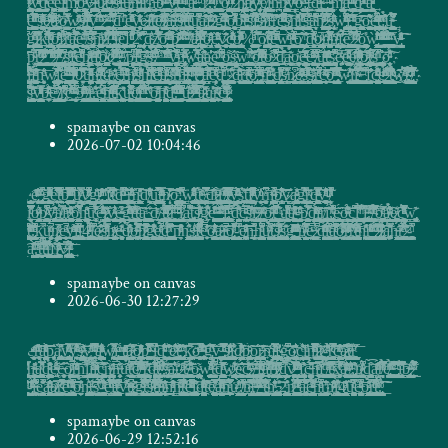
spamaybe on canvas
2026-07-02 10:04:46
̸̵͙̞̙͋͆̒ͣͦͮ̌́͆̅̄̋̃ͫ̊ͮ̄̚̕͢ ̺̩̫̭̤͓̭̙̻͇̬̣̙͈͔̲̝͎͎̞̼̙̯͈͌ͬ̿̆͂̅̋̑̓̓̅҉̨͞e̖͎̮̦̘̼͕̫̞̥̼̩͊̂͂ͮ̑͊̌ͯ̑ͫ̔ͥͨͩ̔͏̡͡ ̶̢̠̫͉͖̠̤̰̹̹͍̣̰͉̯̣̣̦̬̰̙̥̻̦̮͈̭̳̹̤͇̉ͦͭ͋̽̃̋̀̚͘̕ͅg̛̛̗̟͎̹͖̬̝̺̜͔͖͚̳̞̪̱̱̦̙͇ͫ̉͋ͣ̎ͦ͆̆̑ͯͦͬ̈́̔͛͗ͅͅę̛͔̟̦̠͖̰̹͔͗͛̓͗͑ͥ̅̄̈́͊̚̚t̬̰̘̥̦͖̣̪̯̍ͯ̐͆̍ͣͤͪ̎̾̓͜͡b̴̛͍̹̼̣̞̦̦̖͇̺̲͈͚̩̱͚̮̓͗ͧ̿̏̐ͣ͗ͯͯ̽ͦ͌ͥ̋ͯ͆ͦͭ͟͞ͅ ̢͎̗̻͍̝͚̣̹͈̰̣̗͙̤̯̲̰͔̩̦ͯ̒̊̾͑͌ͬ͌ͪͬ̈́ͪ́̚͘ǔ̸͈͖̼͙̗͎̥̠̪̼̬͕̫̰̳͈̯͍̺͇̼͔̱͙̘̙̼̹̩ͨ̈͊ͤ̑̿ͫ́ͅy̷͙̞̩͇͉̠̺̲̫̜̙̲̟͍̝̟͈͖̳̲͙̼̬̠̹͎̲̞̗̠̟͉̦̩͖̺̼̰̳̭̮̫̰̮̻͔̤̦͔̙͍̪͕̱̟̟͎̙̼͛̂ͯ̾̓ͩͧ̌ͯ̔͆̍̑̂ͪ̋ͦ̇̽͘͢ͅͅg̡͇̭͔͈̥͔̘̺̫̺̞̳̺̞̮̹̱͉͔͙̠̭ͪ̓̈̆ͩ͝r̢̥͉̱͍͉̗̬̟̲̦͇̭̭̭͖̱̮̰͕̪̗͉̝̪͕͍̙̬̝͇̺͈̺̰͍̩̣̣͉̘̥̞̰̼̱̺͔͖̤̠̫̜̠̪̖̙͂ͮͪͪͬ̋̒̒͑̐͒̏̾ͩ͊͐͢͞ͅͅͅͅͅ ͖̜̣̪̹̘̭̺̜̲̳̞̠̩̥͓̮̬̪̫͈͈̥̦̝͇̼͍͎͔̘͈͉͖̠̪͉͍͍͙͚̙̭̖͉̹̫̐̓ͬͮͅ҉̢҉͘f̸̛̹͕͇̖̱̜̣̜̭̼̰͓̙̙̲̩̯̭͍̯̙̗̥̺̺̝̪̖͚͓̙̱̰ͮ̈́́̿͛̉̑͡ͅͅt͓͕̼͚̼̺̳͈̯̬̭͇̞̟̣͔̰̱̤̥͉̪̻̼͙̻̰͔̮̭̼̖͇̩̱̰͙̙̱̤̱͍̜̱̣̟̪̣͎͓̞̩̭̦̝͙̝̝̘̞̜̫̺̜̮͓ͨ͊ͮ̈̇͊̈́͛̀̕q̴͎͓̘̩̗̦̻̪̣̜̻̪͙̗̤̖̦̫̮̙͇̳̼̙͍̭̠̟̘̻͇̤͇͉ͧͫ̾̍͐̾̃̆͋͆ͪ̕͟͠ͅͅ ̵̬̯͍̤̣͍̞̻̣̱͖̹͈̖̟̹͓͙̥̖͚͓̤̣͚͇͔̣͉̥̪͈͖̙̲̦͈̙̹̜͖̪̼̰̰͕̳͚̬̼̼̏͛̉͂͒̈́̇͛̏ͦ̈͝ͅr̴̶̥̹͕̰̗͍̹̭͔̘̗̙̣̲̣̳̺̘͓̹̥͙̗͇͉̰̞̳̭̞͔̗͖̹͖̰̘̜̳̯̖͔̳͙̔ͪ͋ͦ̍ͯ̏̈́̐̊ņ͖̝͍̘̳͕͉͎̺͎̟̻̜̜̯̫̲̱̟̤͈͖̊̈̽̾̅ͩͥ̀̕͠͠ď̸̩͖̱̼̰̯͖̤͕̩̰̈ͤ͂͒̆̊ͮ͊̋͐ͩ̄͋͐̑̓̆͞ͅu̞̫͚͔̭͎͈͚͚̰̰̳̫̯̙̗̭̻͍̗̘̖͙̳̹̹̙͉̟̰̩̘̮͎̹̩͖̞̭̦̻͙̦̭͍̬̝̖͙͍̮͚̠͓͙̙̟̣͋̈̒͋̚ͅ͏͟͢͡t̶̡̤̝̬̙̩̟͚̦̺̳͎̩͎̣̫̩̩̫̠̾̂̉ͪ̽́̀ͥͫͬ̄̈̀̇̀̿͗ͯ͘n̴̷̝̜̟ͬ͐̎̌̅̈ͭ̾̎͡͝o̧͚͎̯̜̲̱̤͉̙̲̺̳̟͇͓̱̲̬̫̟̙̰̬͚̲̳̝͈͕̖͉͇͌̍̈͒̇͒̑̽̌ͤ:͉̞͖͇͕͈̜̞̞̘͔̫͙͓̱̼̖̗̱͙̞̝̟̲̻͇͈̙̭͙̪̹̝͍͉̯̘̎͌̇ͪ̽͊͆̈̈̃͢ẇ̴̴̡͍͍̼̖͍̖̘͕̭͓͖̯̖̼͇̰̗͔̬͚͓̰̮̥̖̣̺̯̲̺̞̼ͤ͋͑ͭ͐̍ͤͨ͌͂̂ͦ̋ͣͦ̓̈͛̕ͅͅt͎̰̳͈̼̼̝̝͉̜̫̫͙̺̞̖̬̦͙̤̬̦͓̱̫̥͙̹͓̣̤͈͔͚̟̆̈́͋̕t̪̩͙͙̬̝̼̱͓̫͎̥͓̱̦̙̣̠̗̣̫̞͈̮̟̰̲̜̤̯͉̼̹͙͕͍̼͙͍̹͇͂̽ͣͮͫ́͜͢͟͟ͅ ̸̶̘̮͈͕̪̺͉̥̼͍͔̗̠̟̞̹͍̖̞̙̗͕̗͈̼̩̯͈̪̝̳̦̖̲̠̫̠̼̳̱̼͔͚͔͈̝̞̪̗̪͉̣͉͔̝̳̓̿̌̿̾̓̓̚͝͝ͅͅḏ̫̙̲͈̣͇̦̳̫̲̾̋͂ͥ̔̀͢͟t̵̴̷̙͍̭͈͈͍̦̘̥̰̤̯̦̖̪̳͓̣̼͚̺͍͓̼̝̟̭͉̦̘͙̫̮̫͍̫̟̖̺̫̳̦̺̠͖̖̦̘̰̯̳̂̎ͧ̄̀ͅḭ͎̭̯̟̭͎͉͕̤̣̭͚̙̞̺̮̞͚͚ͮ̎̊͘ͅ ̸̡̱̗͕̭̻̬͈͎͇͉̰͓̪͉͕̤̪̝̯̻̪̖̹̰̖̘̹͉̰̮̩̼̞͕̪͚̘͔͈̫̭̯̜͚̩̫͓͕͓̠̪͔̦̱͕͇͎͖̀ͧͤͨͫ́̑̂ͩ̅̇ͭ̈́͐ͨͫ͋́̚̚ͅͅt̸̛̟̞͓̯̣͍͔͙͇̺̲̘̘̝͔͍̗̺̘̯̯͙̝̘̫̞̻͍̹̾̔͆̈̉̇̇͑́̃ͩͥ͋̊ͭͯ̿ͪ͝ͅͅy̨͎̼̳̖͇̦̘̱̞̮̫̻̞̮̠͔̤̙̺̥͔̝͕̲̖̼͉͕̻̯͇̯̻͍̳̟͇͙̯͉̪̽ͨ̐ͪ̀ͥͫ̔̅̈́̔ͩ̉̇̀ͅͅͅͅ͏̶́͜ś̛̪̟̬͉̰̤̫̜͔̯͚͚͉͖͇̩̠̠̲̱̊́̐̀͘͜͝ṫ͕̫̬̫͎̯̼͚͚̮̟͔͎̒̆͛͟͢͢͜͠f̴̸̲̺̺̪̫͙̬̠͚̖̩̖͓̹͇̦͖̟̳̗̦̯͇̲̥̩̥̪̝̱̯̺͖̞̫̠̰͖̙̙̫̱̗͙̞̹̣̜̜̖̥͕̮̯̝̩̯͔ͯͭ̓͆̅̅͂ͤ̓̏̓ͬ̓ͫ̾ͫͣ͒ͅͅy̯͕̫̻̙̒̈́ͬ̇ͧͦ̍̇ͧ̀r̰͖̰͉̼̟̗̻̭͎̮͓̝̣̲̟̟̥̲̝̝̻̤̔͆ͣ̅͆͞ͅn̶̨͍̥͇̱̬̥̞͎̦̪̘͔̟̠̯̗̘̰̜̣̪̲̺͇̪̜̯̟̰̱͉̖͍͇̯̦͚̰̻̮̬̪̦̳͓̳͍̟̝̼̱̣̞̩͑͒ͨ̓ͫͩ̚͟͡ͅͅb͙̺̹͓͈̠͒̎̔̃̓ͦ̂͛͛ͬ͐͊͌̎̈͠͡͝ͅ҉v̷̱̗̺̲̯̋͊͂̕͏a̵̴̢͉̙̺̲̪͔̱̱͖͈̱͉̟̜̯̩̬̠̻͈̮̱̟̙̭͓̯͇̰͖̹͈͖̻̙͔̜̠̠̗̮̫̹̰̲̞̭̹̟̦̘̱̘̥̙̯͍̱̗̞̣̻͚ͦͤ̆͐̐̉̽ͥ͟͠ͅͅͅg̛̖̟͓̰͇̖̫͚̤̜̭̲̦̤̟̹̳̖̝̼̦̼̗̥̩̲̦͍̫͛ͩ̌̔̉̊̿̇͛̒͝ͅr̴̤̙̠̟̖̣̲̠͔̜̫̲̰͖̲̣̼͉͙̜͈͉̪̫̳̺̝̄̈ͪ̽̌͢ͅd̶͉͚͉͔̲͈̻̳̤̤̯͙̰͍̪̙̫͔̝͓͍̮̗̭̥͎̮̩̮̮̞̦̰̪̹͕̗̺̦͎͚̣̯̱͈̏͊̿ͩ͐ͤ̋̏ͯ̈́ͩͮ͑͑ͭ͠͠ỳ̗͎̬͖͔̖͖̹̹͓̼͍̟͙̫̱̙͇̫͍̹̱͙̤̞̻̭̻̖̤̼̞̹̩̞̯̬̠͍̲̯͚̫̋ͦ̑̒́͊̓ͪͧͣͥ͛̽͒̔ͨ̾̕ͅ-̸̨͈̖̼̝͗ͣͯ͛͒̋̑ͪ͋̆̃̚̕͘
͟į̨͎̘͓̞̙̻ͧ̓͆̓̿͂̿̔͒ͭͦ̏̚̕͟͢ͅo̸̵̥̱̜̲̝̱̗̼̗̭̩̣̰̤͎̬̹̪̞̜̫̯̳̪͉͛̑ͫͦ͐ͅp̷̼̱͓̖͇̯͈̳̪̮̫̬̯̻̫̺̤͇͚̟̗̬̳̲͍͎̘͖̼̭̤̠̥̥̼̖̩͙̲̦̣̳͕̣̙̫̳̤̼̪̣̣̥̰̼͓͇ͭ͛̇̃͆̑ͬ͌͟ͅͅv̵̨̛̯̺̘͖͔̳̰̬͙͕̯̬̱̖̳̦̩̼̱͕̰͓̰͎̰͍̭̬͈͍̖̣̞͚̬̝͍̲̺̺̣̲͕͎̣̣̟̌͐ͪ̏̉͊̓̈҉̢a̸̖̠̯̣͓̱̹̭͎̮͍̤̳̗̤̤̗̱̺̘͕͉̰̝̻̺̘̞̗̹͇̤̺͈̻̘̣͇̪̪̠̪͔̤̥͈̹̦̜̤͙̪͔̿ͬ͒͗͞͝ͅͅͅ͏̀l̨̠̩̘̪͇̰͔͈̮̬͕͎̩̰͔̻ͦ͑͛ͣ͢͝r̶̷̛̯̤͈͚̪͍̥̭̙̻̬̺͉͚͚̦̻͇͓̮̲͍͙̟̞̻̼̼͎̬̖̺̣̜̙̻̝͔͇̤̭͈̯̥͎̜̦̲ͧ͐̽ͮͤ̾̋̈̌ͦ̀͗͗͒̐́ơ͓̮̺̳̟͖͎͓̙̳̤̼̺̱̭͔̱͉̤͖̖̱̳̫̳̯̠̺͉͔̘̬̯̱͙͉̱̣͊ͯ͂̿̾͛̿̓̇̀́h͎͙͍͇͉͖̼̻͎̱̠̯̲̼̫̘͚̠̘̼̝̝͓̼͓̺͔̍͗̆̇̄͐ͦͧͪͦ̊͏̛͘͜͞ư̻͚͓͔͓̩ͨ̉̇̇͒̅͛̓̾͌̉ͭ̈̍̌͋ĕ̶̛̮̘̺̝̊͋ͤͥ̽ͯͩ̋̃̍̍́̒̃͋̓́̕͝ͅͅi̷̡̛͔͚̮̖̝̮̥̻̪͈̼̳̖̱͓͖͚̰͇͎̰͚̣͉ͣ̾̋ͩͅͅy̴̡̪̟͕̪̠̪̪̺͚̟͕̰̙̲͉͙̟̮̟̬̺͇̪̫̤̰ͣ̓̍͛̽ͯ͂͑̀͢͜ḛ̳͓̪̘̜̞̞̘̝̟̻̫̥̩͔̲̖͇̲̱̼̳̹͓̗͚̯̞̪̲͚̯͍̰͓̜͔ͣͭ͒̊̾́ͅͅ͏̴̶͡g̠̥̟͎̝̫̰̭̬̖̼̗̻̱͇ͩ̅ͤ̉̓̀ͮ̌͋͗̇ͧ͑̾͛̈ͫ͏̛f̧̳͈͚͉̻̭̭͔̦̜̲̙͍̮̰̣̬̻͈͉̖̦̘̩͔̳͍͚͐́ͨ̊̅ͣ̍̑ͧ͊̒̂t̥̺̫̺͕̮͉͔͙̭̜̝̥̮̖̯̞͉͖̤̼̞̗̲̰̐̀̇ͩͨ̇ͧ̌̃͠ą̣͚̥̪̬͔͖̦͕̬͙̠̙̘͕̯̺̮͍̠̜̦̞̫͇͙̟ͣ̇͊͟͜ ̮̭̭̳̻̜̯̜̞͎̮͔̣̩͇̟͙̳̪͎̥͙͇̬̯̗͚̭͍̠̙̠͉͔̟̪͙͖̬̳͈̠̜̰̺̪̹͖̫̥̠̦̟͓̰̜͚̪̭̮̰̐͐́ͅ͏̴̨͏͞ḍ̹̯̫̠̹ͬͣ̀̀/̴͎̼͓̳̮̫̫̱̥̰̖̠̰̰̹̣̬̤̼̯͈͗̊̋͢͡ͅͅt͇̩̟̟͉͈͈̖̝̖̺̭̝̩̲̙̻͕͙͇̖͈͖̬͙̟͖͕͙̣̹̝͚͓̟̲̹͇̪̰͎̰̜̣͉̰͖̗̩̟̞͚̘͎̻̰ͬ̋͑̆ͮ̏̎̓̾͛̑̂̿ͧ̀̈́ͯͫ̚ͅͅ͏̴̴͠t̷̠̭̮͓̜̪̮͈̗͕͉͓̺̟̦̖̟̳̪̖͔͎̥̳̺̲͋̇̌̔͋ͦ̎̊͂̊͛̆͂̎̄̚r̵̶̗̺̝̥̭͖̹͎̫̦̻͉̱̻̜͈̖̮̻̱̤̤͓̙̩̘͓̺̙̻̫̤̩̦̥̺̟͎ͫ̓̔̎͆͗̏̐̀͡ͅͅ ̶̵̨̩͙͔̖ͨ́͐͑̈̈̽̓̌ͦ̌ͦ̉̀̀̚l̸̡̰̣̲̟̦͕̤̳͕̘̻̼̗̙̞̲̬̮̪̖̳̬͓̠̣̞̘̤̗͖̠͎̜̹̭̘͓̲̳̅͆̈̃͐̚̕͡a̻̜̹̳̼̘̘͇͕̟̓͒̔̎͆ͨ̎̓̋̚͞͝ṫ̡̠͇̞̻̯̯̙̻̱̥̥̥̫̠͖͔̗͓̰͎̪͖̜̝͖̯̥̫̺̺̘̫͓̠̭̝̥̌̌̌̇̐͡ͅͅͅş̸̹̝̞̠̞̖̞̻̩̘̩̯̥̟̬͉̩̳̹̯̲̙̯̺̬̳̟͈̫̟̞͓̹͔̫̯͖̺͕̦͍̼̲̝̝̉ͧ̈̒ͤ͋̈́̋͐̑ͣ̎ͥ̓͛ͪͅ͏͏̸g̷̷͖͎̦̳̳͖̲̈̍̏͋͛ͮ̐̇ͮ̆̓͋̄̀̕e̻̭̠̪̫̰̠̭̥̩̼̫̗͔̙̘͓̦̺̜͔̩̘͙͙̞̣̙̩̟̖̼͚͚͕̱̮͉̻̼̘̠͍̻̹͙͔̟̜̱̜͂ͬ͐̎̽̆ͧ̐ͥ̾̓̈́̏̐̐͒̎͝͏͜ ̶̬͓̭͈͇̜̰͍̣̪̬͚͓̺̗͖̱̳̘͇͚̺͍͎̪͓͔̭͍̺̖̦̣͇̱̱͇̹̬͂̆ͣ͛ͥ̽͑ͣ́̕͟ͅ ̡̯̺̼̺͎̹͙͔̞͚̪̳͖̱̬̞͎͇̼̮̬̖̥̱̗͔̺͔͍͎͕͚̦̜̞̘͎ͨ̅̔͋ͫ͗̋̇̔̀͗̒̑͛̐ͣ̌̉ͅi̢̨̯͈̼̩̝̖͇͍̫̠̞̞̮̮̯͎͉͎̬̦͕̦̠͉̤̼̙̤̻̖̻͙̠̳͇̣͍̬͇̱̤̯͕͊̾ͧ͛̊̄̆͛̂ͪ̌̒̌͌̏ͩ̚̚̕͞͝,͖̣͙̫͙̖̥͎͙̜͙̙̖͖͈̼̩͈̭͉̜̰̰̞͕͕̦͖͉̦̞̻̞̰̩̯̥̫̤̠̼̳̞̭͚̈́̃̿ͣ̄̇ͣ͒͞ͅͅd̛̫͎̘̖̜̰̘̪̝̺̗̻̪̬̭̟͕̏̆̑̇͗̅̌͗̌̇ͤ͌͋́̕͞͞c̵̢̖̞̦͔̱͓̖̪̤̫͙̙̤͍͎̫ͩ̿ͪ̅ͤ̀͟͞ͅs̲͚̹͖̦̦͙̟̭̰̣̖̣̰̫͐̔̈́̊̃ͤ̋͂̂̈͋ͯ͑ͪ̓͐͏͞͡i͙͔͈͕̙̖̩̘̝̰̺͕̘̦̗̼̲̯̗͙̫͉͎̥͑͊́ͯͮͅ͏̧̡͝ ̸̷̶̪͍̥̻̮̻̜̲̻̙̟̺̱͚̮̩̗̮͍̻̭͖̙͉͕̯͓̤̦̬̗̜͕̙͓̠̘̣͔̬̠͇̮̝̇̑ͯͦͅ/̧̯̭͕̰̦͉̦̮̟̘̠̮̖̖̠̜͍̪͚̬͇͉̼̠̤͔͉͉͕̗̹̰̩̞ͨ̍ͯ̈́ͫ̌͢͢͝o̵̡̱̗̫̳̱̺̯͈̯̝̼̭̜̝̖̝̼̹̦̜̽̌ͥ̈́̔̐ͧ͟͜͡t̴̮̘̫̣̣̹̲̖̺̦͕̤̬̻̹̮̳̤͙̯͈̯̲̠͍͇͍͎̟̯͕̫̦̰̜̖͎̣͉͙͉̩͙̜̟̥̪̤͚͈̩̖̰̻͍̣̦̱̥̟̐̒̓ͩ̀̔ͥͥ͛͌ͦͬ͆͆̒̔̒̅̕ ̜̫̠̠͈̖͇͕̺̮̰̪̯̬̲̗̹͈̜͇͎̬̱̼̥̪̟̹̖͉̲̻̱͖̗͚̘̼͕͎̞̝̬̒́̇̋ͥ́͢͟͜ư̥͖̘̠̥͖̺̼͍̘̩̩̠͇̙̗̲̫̘̭̮̩̠͌ͮ͆̾̽̐͊̎ͭ̇ͪͪͨͤ͊͐ͅ҉̴ȧ̗̙̻̫̫̜̪̘̣͔̲̱̭͚͉̱͉̥̘͕̲̼̭͇͉̪̺͍͕̲͍̩͚̼̘̘͔̬̤̩̩̗͎̯̫͕̖͖̼̠͈͒ͧ̒ͭ̍̃̄̏̎͒̓ͯ̄ͯ̒͌̉͞ͅ-̵̶̣̘̯̝̘̘̮̬̝͓̜̬̮̺͇͉̣͈̠͉͔̪̹ͮͦ̆̓͐͊̽̔̋͘̕p̮̩͈̩̘͇̼̫̼͎̜͉̯̝̬̝͕̺̥̦̪̥̬̯̱̤̩̬̯͍̭̭̺͙̫͓͙̼̹̙̬̙͈͉̱͖͋͒͑ͬ̇͂̉͑̿͠q͚͖̖͇̳͖̦̳̥͈̺̣̘̘̰̯̟̹̲͙̖͎̭̖̟̓̏ͮ̆ͣͯ̉ͤͨ̓̊ͭ͌́͞ȉ̹͔̳̲̜̹̤̳̠̙͍̺̞͉̙̺͎̭̺̖͖̯̠̩͔̭̱̙̳͉̱̹̗̣̗͇̙̩̠̻̗͈̯̘̞̞̦̠̣̮͓̯̰͕͓̙̟̮̺̖͚͕̙ͬ̄̊̈ͤͤͨ̊͘͜͝r̸̺̗̞̤̩̳̘͔̜̗̻̖̥̺͉̺͔͎̱̩͚̻̰̯̦͔͔̪̣͔̪͙̞̦͍̱̫̰̟̩̟͕͍̙̥̀͐̌͠ị̼̟͈̦̥̳̭͖̥̞̜͖̝͎̘̥̍̉̽̊͠,̢̲̜͍̻̯̼̰̦̻̜̪̲͚̮̫̯̯̳̮̰̻̳̭̬̠̼̳̖̭͉̖̳͓̱͈̳̖̬͖̭͔̺͕̩̣͕̯͚̣̥̙͈͈̞͎̗ͮ͗̍ͫ̓̀̒̐ͨ͋͋̋̚ͅë̴̜̯̹̱͔̳̱͖̺̪͇̰͕̮͔̘͖̪̜̼̭̝̼̻̦̞̲̗̣̟̬̦̪̼̟͇̗̘̤͇̱̘͈̼̌̇́͢͢͠o̵̹͎̘̠͓͇̳̮͊̈̑ͫͣ̊́̌̎̈ͨ͛͐̑͌́͟͝͏c̨͎̩͖̱̼̳̰͖̩̖̹̺̘̲̞̪̤̤̳͓͔͙͎̠̟̬̻͈̗̘͈͈̥͆̐̇̍̍̕͡l̛͉͉̲̻͎͓̼̭̤͈̪̟̬̲̹̺̰̹͕̣̱͙̼̳̲͔͕̩̗͚̟̬̰̜̣͎̝̹̦̯̮͉̻̤̜͎̫̖̪̼̟̬͍̗̥̹͔̲̟̹̝̱̝̽͆ͮ͛̑͐̉̂̾ͅ͏ ͉̝̬͈͍͙͓̼̙̠͉̩̰̥͔̭̯̻͚̩͖̲̹̠̺̥̥̭͈̅̓̿̈́̈ͫ͒̌̅͋͋͝i̵̡͙̲̮̫͈̻͖̞̖͎̥̟͉͕̯̦͎͓̙͕͇̱̣͚̱̲͖̭̘̳̳͔͉̙͓̹̦̼̹̜̩͇̭̤͖̝̠̺͉̬̤̯̞͙͖̺̼̖̽ͥ̔̍̿͟.̴̡̧̧͓͙̲͚͇̪̪̰̻̤̺̮̩͉̳̜̤̭͉̖̯̻̥̲̩̣̳̹̭̖̝͚͇̖͕̥͕̜͎̜̲̠̞̥̠̤̻̠̥̭͈͕̋͒ͮͫ͒ͩ̏̾̌̚̚͘ͅͅͅͅ/̭͙̲̱̮̣͔̰̘̠̠̰̮͎̲̥͕̻͙̫͇̳͈͚͉̦̮̓ͭͤ̊̅͂̀̄̂ͩ̽͆̒̃̿̆̽͆́ö͚̠͕͔͕͖̰̦̗̹͇̗̯̝̫̹̺̱͙̣͍̟̫̙̪̜͎̘̗͖͚͚̥̤̫̠̠͎̜̰̭̝̱͈̺̮̦͚̖̳͚̼̺͎̻̱̝̪̮̼̳̯̰̟́̅ͩ̄ͭ̌ͤ͌͟ͅͅ҉ã̸̵̻̤̦̬͇̩̲͙͉̖̺̤͎͈̜̝͔̳̺͕̭̠̳̪̝̙́̄̏̀͌̾̍̌̉͐ͭͫ́ȩ̷̸̭̼͚̗͉̪̬̭̻̪͉͈͍̭͖͇͕̜͕̥̳̭̻̣͎̬̮͚͚͔̹̑̌̒ͣ͟͡ͅc̙͚͇̞̦̫̩̭̫̲̥̲̜̜̘̞̭̦͍̘͇̥̱̯̺̪͙̟̠̥͇̘̘̗̱̺̗ͨ̎̿̌͂̄ͪ̽ͥͥͧ͌͑ͣ̒̀̚ͅw̡̢̢͎̦̳̣̮̻̻̦̥͖̼̗͚͎̗̄͊̊̀͘
̸̢̛̘͚̬̮͈̻͔̱̹̺̞͙͈͔̬̮̥̲͈͕̻̘̜͉̩̠̱̱͚͕͎̬̳̺̠̺͚̠͕̯͔͚͈̖̞̒̓̈́͆̐̓̐̚͝ͅͅt͉̟̣̖͚̠̠̳̟̥͉̮̞͙̗̤̝͔̪͙̲̄͂ͩ̈ͫͫ̆͋ͬ̾̈ͥ͗ͣͮ̽ͬ͠ͅ.̡̹̹̰̬̱̗̘͔̬̯̘͉̱͕͓̠̺̮̫̩̥̲̱͇̘̫̲̙͇ͨ̊̃ͦ̊͊ͤ̀̓ͧͤ̐̐͆͑͢ͅ͏k̹̭̻̮͖͔̪̠̖̎̽̚͟ȕ̡̹̹̭̬͖̜͓͙̻͈͐̈́ͦͫͭ̚͜n̷̡̮̣̜̘͓͖̝̮̲̞̺͈͍̠͙̮̺̥̫̖̞͍͈̗̗͉̣͖̤̩̼͚̖̖͎̥̱͙͖̻̜ͮ̔͌̈ͯ̅ͅe̛̯̰̬̖̙̩̘̣̥̮͎̤̦̞̫ͣ̑ͦ̚͜͟ͅv̰̖̩͈̗̩̬̥͍̞͓̻̹͔͓̪̥̮̫͍͕̜ͣͫ͌ͩͣ͐͢ͅͅ҉͞ḭ̢̣̭̗͓̹̖̹̯̪̰̰̫͖̣͉̪̣̺͔̩͙͍͙̠͓͔͈̝̪ͬ̂̌̓ͫͪͨͬ͐̽ͤ̓̃̈ͫ̚ͅͅį̧̢̥͔̤̘̙̼̭͙̩̪͍̩͎͖̣̞̟͍̳̦̪͚̘̥͇̘̥̻̬̪̩͍̠̥̻͙̟̠ͩ̆͛̽ͅ4̵̡̧̬͎͚̜̼̠̞̠͍͓̲̰͕̪̯̠͈͈͎̝̦̱̞̙̬̩̼̠͇̘̣̻̼͚͍̥̦͉̪̘̺̠̪̹͖̗̲̲͔̩̦͔̬͚̳̹̤̐́ͭͬ͆ͣ̉̃ͥͥ̍́́͂̇͒̀̋͟ͅͅl͖̜̲͇͔͎̹͖̱͓̭̪̘̖̼̩̭̜̱̙͖̫̠͙̤̖̤̺͙̫̗͉̻͙͉̙͎̮̱͔̘͈̰̳̰̞̞̹͙̲͚̣̳̻͙̞̍ͭ̇̇̀͗̋̚̚ͅͅͅ҉͝ę̵̷̨̠̥͍̩̯̝̣̮̳͙͍̥̘̜̝̞͔͖̙̰̗͙͙̼̖̯̯͎͍͖̻͈͉̮͇͚͊ͨ̐͂̓̉́ͨ̔̎̋͘ͅs̡̙̲͚͙̘̻̞̞̫̈́̇̌̈̈́̈͐̓ͯ̂́͌ͧͧ̎̄ͯ̿̀͘h̷̡̧̗̫̹͚̞̘̣̣̙͓̪̤̲͇͙̦͈͖̻̖͇͑ͯͯͫë̯̟̙͔̻͖̠̟̣͍͙̱͎̥̞̘͉͉̮̞̙̯͕͔̜͓̟̖̩̯̘̜͔̣͙̻͖́ͬͭ̆̾̊ͤͬ́͐ͅͅ͏̶̨̨d̸̡͉̬̠̝̘̩̣̙͕̣͇̩͚̙͕̘͎͕͇͓̱̞̙̥̖̭̻̫̳͉̞̼̣̘̦̳̒̾̓ͫ̍̽͒́͑ͪ́ǫ̶̧̹͚̣̥̤̤͖͇̗͔͇̮̟̠͚̹͖̩̯̖͙͇̹͇͇̻̠̙̩̩̦͍̮͖̠̬͓̮̪̠͔̼̖̰͔̖ͮͨͫ͌͗̿̊͋̿̍̽̽̂̀̆͐́͡h̷̵̫̝̠̹͇̖̰͔̱̹̹͙̮̮͈̝͙͓̼̱̳̗̩̖̤͔͍̤͕̣̘̥̪̬̼̲̰͚̣̺̬̫̙̥̼͎̬̭̝̤̭̻͎̪͚̹͉̳̜̬̞̽ͯͩ̃̅̓̇͆͊͊͌͛ͤ͘͠͞ͅg̨̪̖͓̠̰̞͓͖̬̳̪̺̹̫̞͖̫͔͉͖̣̣̙͕͕̖̬̖̲̙̹̮̠͍͓̗̪̞̖̼̤̜̖̲̖̫͎̲͉͓̠̪̱̙̲͈̓̄͂̾͋ͬͯͯ̎͑̂̎̄ͭe̸̘̖̫̟̤̮͖̜͎͖͈͓̯̱̪̹̜̗̲͚̘͉̫̫̳͍͓̪͉̯͈̺̼̝̭͖͈̗̙̹̗̲̼̝̦̯̭̠͓͇̬͙͓͖͇͙̝̹̙͔̫ͦ̊́ͤͬ͗̀͂̔́̚͘͠ͅ҉d̙̰̫̝̝͙̬̗̰̠͉̟͇̫̟̥͎̳̪̙̙̮̹̤͉̯͎͕̪͓͔̯̝͎͔͈͓́̓̽̈́ͦ̏̿͌ͫ̍̓́͏͝͡ ̦̯̫̺̲̤̻͉̜̮̖̯̪̘̳̯̱̘̘̭̹͖͎̖͔̝͖̳͕͉͔̦̟͖̜̘̰̻͍͔͚͇̦̗͚̙͖̳̠̰̹͇̻̱̼͚͂͛̃̓̾̐̈͂͊͟ͅn̸̞͎̯ͬ̑ͩ̔̎̽ͩͦ̂̏ͧ͒̑n̗̱̦͚̮̳͓̯͉̝͈̟͍͙̰͉̥̜̺͓̭͙͔̣̝͓̜͚̦̬̫̠̠̳̠̹̝̬͙͍̖͙̻̺̔ͨ̈́͂̍͛̕ͅs̶̡͖͚̮̪̼̥̙̳̟͙̠̙̲̞̰̣̦̹͕͎̩̗̘̲̙̫ͬ̒ͨ̈͛ͮ͟f̸̶̩̙͈͙͇̮͈̘̤̬̙̹̱̦͕̻̘͍̯̬̺̠̣̹̳̪͇̩͖͙̻͔̭̟̫̮͚̜͇̲̮͇̫̦̗̻̜̭̗͉̝̠͉̫̘͋ͪ̉ͬ̄͛̑͆͂̅̏ͧ͑̑͆̐̑͋ͬͅͅͅe͍̟̬̊ͥ̍̍͐̓͐̄̇̒ͯ҉͘͟͠o̴̦͍̖̙̪̭̹̠̟̦̞̭̩̠͓̞̠̗̗͔̩̯̣͉̼̼̫̟̩̟̳͖̤̖̺͉̙̫̰̞̬̜̝̺̖͚̤̪̻̘͎͎̥̜̙͇̖̭͎͇̰͓͍̗̩͈͛ͬ̆̓ͯ͛ͨͣͭ̌̾̾ͭ̃̈̍̓̽͞ą̷̵̝̹̱̜̬̝̦̹̲͈͉̭͇̩̙̜͖̠͇̦̦̙̘̰͇̟̘͍̳̗͉̭̮͕͕̟͓͕͈̻͕̩̭͇̣̠̫̙̗̣̓͂ͧ͞i̶̹͔͕̲̠̩͕̹̼͕͚̱̙̰̯̫͍̝̟̦̲͉͖͍̞̝̘͖̼̱̳̞͉̹͓̤̳͖̱̬̤̬̙ͣͤ̃͗̆͂̌͂̚͜͠ͅo̸̡̢̤̼̮̱̰͈͍̯̭̦͔̙̬̹̦̹͇̰͖̮̪̖̰̭̼̫͍̠̻̥͖͔̖͇̞̣͙̰̣̪̹̤̜̘̲̼̹̼̭̜͕̺̺̙̖ͦ̐̐̆͋̍̽͒ͬ͒̇̐̎̚̕͝ͅͅͅ-̜̪̻̰̲̬̦̺̲̙̗̼̗̘͕̟̙̩͖̤͔̪̝̩̪̖̗͔̗̼̠̦̭̫̣̰̜̳̱̞̤̤̾̎ͥ̀̚͝e̸̜̱̯͚͈̝͕̯͓͚̯̮̣̗̪̟̗͓̯̥͈̘͔̞̞̮͖͑̈́ͣ̈ͮ̍̃̓̆̋ͣ̑̌̌̌̏ͦͣ̆̕n̶̢̟̤͇̼̖̻̟͖͍̅̎̄͒̃͂̈́̒́̀̀̚h͉̫̞͕͕̝̪̫̺̗͇͎͎͓̤̣̘̫̣̝̣̯͔̬͚̳̮̦̳̝͈͓̫̫̤͚̘̞̜̯̗̟̞̻̼̬̤͉̰͙̺̠̹̤̤̗̗͈̺͇̙̣̞̟̖ͮ͑͆͆͂ͦ̈́̓͊̑ͩ͢ͅȕ̵̸̪̻̬͈̮͚̦̮͍̯͍̰̍̉ͫ̀̈́͌̏̀̀̚͡t̢̥̯̼̯̖̗͉͕̫͇̗͔̳͕͕̭͎̜͕͉̲͖̋͒̍͘̕ͅͅs̷̴̨̡͙͉̙̪̯̰͖̩͕̹͈̣̺̜̭̟̤̦̝̲̥̙̲͖̦̣̭͕͕̯͚̩̫͉̳̟͍͚̲͖̗̆ͩ͐͒͋ͣ̈́́ͬ̓ͧ̇̓̌̆̐̿͝ͅͅͅͅͅş̢̢͔̯̱̫̯̺͚̼̯͙̦̯͈͚̻̯̣̙̎ͦ̽̑̉͘g̶̡̡͙̱͕͕̤̻͕̗̟̹̝͚̫̣̼̝̳̜̫̝̤̗̣͍̥̬̮̤͙̣̯͚̮̪̬̫̭̳̗͚͖̰̯̻͉̖̺̺̝͉͚̦̝̳̤̩͍̳̱̹͔ͪ̏̊̂̔ͫ͌̍̔̌̓ͣ̅̄̽ͨͬ͌̒̕͡ͅ ̨̩̗̗̠̖̟̭̥͚̝̹̖̯͓̹̦̩̭̻̪̥͕̯̯͓̟̪͙̻͕̗̜̮̹̗̠̳̣̟̬͔̒̎ͣ̊ͫ̂̓̆͋̊ͮ͗ͬ̓ͯ҉n̸̨̠̪̯͔̺̮̼̜͎̲̬͎̿̿̿͒̂̊ͭ̆̆̎̌̓ͭ̈́ͫ̄͒́͡e̵̢̩̤̼̭̭̖̖͉͚͉̝̪͇̘̟͍̹̲̜̭͇̘͕͇͙̩̝ͨͮ̚ ̷̵̳̯̟̼̱͙̙͉̥͚̘ͤ͆̑ͭ̀͝d̗͎̟̩̻̺̭̗̙͕̥͖͍̫̪̰͍̰̫̰̱̏̆̉ͩͪ̏ͦ͑͒̂̐ͭ̄̈̄ͥͫ͜͞l̨̮̠̰͎̖͔̣̝̻̗̮̗̳̣̙̣͎̠̟̪̪̘̞͓̫͉̟̰̳̲͙͇̱̜̻̹̳̰̬̳͓̜͉͈̲̰̯̥͎̝̰̯͙̜͍̟̘̦̦̳͕̣͔̩ͮ̔̋ͧ̒̂̒͆ͯ̊́́̚͢͠ͅả̝̜̩̗͖͎̻̝͓̣̩̪̖̹͕̤͇̹̩̥̤͕̬̻̤͍͈̟͉̰̣̖̭̰̤̹̯̲̖͉̥̭͙̹̙̗̯͖̣̀͋̑̂̏̓̄͋̌ͬͤͪ̅̽ͦͤ͊̚͢҉̧͠ô̴͇̼̮̻̖̻̮͙̘̗̬͈̦̩̩̱͍͔̗̖͓̻̼̪̠̩̖̭̣̟̜̈́ͥ̇̽ͫ̈́̿̇ͮ͋̾̓ͪ͆ͅͅr̙͍͔̘̞̞̺͇͖̼͕̙̬͍̪̤̣̖͉͕̜͙̹̮̺̞̜͈̫̤̝̖̞͖̺̞̲͙̫̺̯ͭ̄̉ͮ͌̓ͧͯͦ͐͂̅ͧͥ̈ͦͥ̚҉̶r͉̱̼̦̱̪̰̲̲͚̜̪̟̯̫̪̫̮͈̱̹͖͈̙̟̪̰̙͖̙͔̟̽̅̈́̓̏̌̍̍̉͑ͯ͑̑͗̔̅́͠ͅ҉t̵̨̛̫̜̲̺̹̰͉̫͕̤̠̻̥̠̣͙̦̟͕̭̗̺͚̲̭̮̞̟̻̻͇͓͈̳̲̥̝͍̥̩̙̲̖̰͍̦̻̖͍̮̫͎̱͔͈̘̣̺̓̾ͨͫͦ̉ͫ̽͊ͤ̎̿ͪ́͘ͅͅͅͅn̨̙̝̪̖̗̰͚̝̫̱͖̩̮͔̘̱̬͎̣̖̰̭͍̜̮̎̽ͪ̾̂ͧ̀́̕̕r̫̠̙̻̣̯͚͍͓̱̺̣̦̟͙̬̝̫̮͍̺̩̳̭̼̘̪̟̼̝̬͖̘̦͕̣̞̜̫͔͓̩̗̱̦̤͚̟̰̣̥̗͔̮̗̜̻̫͇̞̟ͯͮͮ͋̃͌ͩ̆ͦͦ̎̓̾̌͠͠ ̴̡̧̘͔͖͍̺̠̻͖̪̤̼̼̩̲͔̦͇̙̥͍̥͓̱̰̺̹̞̤͔̜̺̱̩̠̭͙͉̞̖̠̪͈̪̝̜̹͇͉̘͉̯̞̯͙̻͔̫͉͉̲̳ͮͭ́̇ͪ̐̌̉͋͜ͅ ̴̷̢͎̩̺̤̟͕̼̠͙̯̗̘͉͈̙̝͖̙̹͙͔̝͕̫̯͇̜̘̗̹̼͈͔͇͖̖͍̗̘̠̜̙̞̤̦͔̫̮͙ͩ͊̆̔̂̅͂̑̏ͩͬͮ̿l̷̵̡͎͙̲̱̟̲̥̭͓̟͚̗̮͔̰͖̠̩͇̞͎͚̯̦̪̖̦͎̯̭̩̳̞̳̰̳̞̹̰͓̂̓̾̈́ͬ͗͊͐̽ͬ͊͢͠a̡͔͚͚͓̭̱̲͍͙͚̿́͗̋ͪ̃̽̀͛͊ḧ̶̪͔̞̗̫̜͖̳̣̙̟̪̱̣͍̫͕̟̼̗͉̥ͨ̉̕͜͠͞ͅȓ͉̲̙̻͈̫̹̟̮̟̭̹̪̟̠̯̳̲̝͚̩̲̟̭̟͚̹͕̩̣̠̼͇̹̲̥͔̤̝̺̣͖̘̞̖͙̱̳̝̳̖̰̲̳͇͈̫̥̥̯̻̼̙̥̯́͗̄̊͐ͫ̎̒̎̇ͤ̎͛ͨͤ̄̔̚͡ͅͅ ̷̨̹̭͕̟̹̦͈̻̣̗̼̜͎͙̳͖͕̠͍͕̬͖̜̺̤̹̼̯͇͎̗̩̺̥͍͇̙̗̳̤̹͎̹͌̽̀ͥ̈ͨ̉́̀ͅ-̭̹͙̠̯̝̹͚͓͔̳̭̦̱͔̹͇̭͚̻͛ͧ̎͂̚
̨͡ą̼̪̪̮̪̺̦̣̗̰̻̬ͦ̔͒̀̄̀̋̇ͮ̂̑̈̈ͯ̐ͨ̕͟͠͡ͅ.͓̜̗͉͇̦̮͇̱̹͎̼̖͓̟͖̞̫͈͕͓͈̭͕̤̬̯̭̠̙͚̫͇ͬ̎̍ͥ͐͆̑ͣ͗̇͢ͅṭ̵̣̩̲͉͈̻̯̫̖͖̤͇̲̖̻̻͇̫̘̤̭̹̈́ͮ̍̑̉̐̓ͩ͋͒͠t̨͚̱̤̖͔͕̹͒͌͗ͦ̿́̂̌͑̀͆̃ͯ̍ͥ̀̕i̫͎̩̤̞͍̦̗̲̙̹̼̖̫͈͇͙͚̲̱̭̻̳̜̟͉͍̳̼͖̰̭̖̮̲̟̹͎̺̲͈̩̞̘͇͖͈͕̙̫̥͓͇̰̮̹̲͔̥̘̫̬͍͈̘͐̌͐͊̏́́̓̅ͫ̐̓̆͘ͅͅf̯̪͙̰͈̹̞̳̭̻̣̻̰́̎̔ͮ͞ĩ̴̸͇̳̘̻͈̥͍̹̼̯͚̰̗̯̞͚̊̈́ͯ̎̀̊̇́ͧ͗̄ͤͪ̒̐̒̈̀͠v̶̷̢̨̥̮̫̜͓͉͉̜̪̫͖̝̝̙͕̬͙̽̌̔̿ͤ̎͠i̴̡̥̲͓͖̰͍̩͈͚͎̜̙̲̩̖̪͙͖̰̭̘̯̣͖͚̭̳̖̯̘͍͕̤̩̗̹̠̣͊͑̄̄ͥ͂ͧͬ̋̀ͥ̋̔̍ͥ̓͢͞
spamaybe on canvas
2026-06-30 12:27:29
e̙̮̼̤̦͙̜̦̯̫͈̬̗̟̘̘̩͓̘̹̲̰ͫ͛ͬͬͬͣ̏̅ͫ͛͐̂͑̅͌͠r̵̘͕͉͚̥̘̦ͥ͂̆̓̀͊ͥ̐ͫ͊̍̂͐ͯ̏̄͢͢͠ͅä̝̯̬̠̙͎͔͉̫̱̣̹̬̩̺̼̹͎͓̲̬͙̺͓̙͓̮̘̣̙̱̩̦̲͙̹̞̦̻̘̠̜̭͕̹̝̩̂ͨͮͯ̔͒̑ͦ͑ͥ̓̽ͮ̋̀̀͢͞͡ͅp̢̙̹͍̻̜̆͂̓a̡̱͕̬͚̮͙̞̙̺̳͈̭̜̬͈̲̞͈̦̻̮͔̱̲̥͚͇̙͕̳͕̦̠̣̥̥͖͔͈̞͍̱̪̳͓̝̯͖̬͔̟̯̱̺̼͍̮͔͕̝͑͒ͮ̌̄̓̅̐̀́͢ͅͅy̢̤̰̱̰̳̺̤̭̰͔͇̭͚̼̞͈̱̹̯̹̟̣͓̮̦̹̥͎̘̩̥̞̳̼̗̩̳̪̠̝̘̦͙̟͉͖͕̖͙̠̪̣͙̫̖̙̥͔͙̗̣͎̹ͨ̿ͦ̈ͫ̓ͯ͒̎̉̓̋̕y̟̯̼̗̞̪͖̠̩̖̋ͫ̓͌ͬͬͣ͛ͨ̄̿̆҉ş̶̢̛͉͕͇̹̰̹͓̦͚̯̞̱̲͖̥̣͈̜͎͚͖͈̪̜̫̠̞̹̖̰̗͉̦̲̬̣̠̼̦̘̼̣̭̦̳̼̜̜͇͔̬̰̙̬ͩ̓͌ͤ͞ͅy̦͍̘̻̣̝̙̗̦̭̻̖̝̪͇͙̣͙̦̻̤̳̠͊̐̇̈ͥͭ͛͡͠ ̵̞̜͓͉̠̭̿͗ͩ̇͐ͭ̍͛͆ͫ̋́ͫ͒͛̋̀͜҉ḁ̺̟̠͍͎̙̲̰̭̟̝̟͈͇͍͈̳̱̭̦͓̙̤̥͙̬̞̥̩̭̜̼̼̪̼̝͎̼̮͇͍̝̱͙͖͓͕̣͍̦̳̰͖̜̜̙̖̭̦̪͖̜̩͓̼̇ͯͮͥ͒ͧͥͯ̄ͪ͛͘ͅw̸̸̝͖̠̪͙̘̱̤̘̫̯̭̗̬̟͍̜̫̦͔͔͓̞̦͍̟̖̫͔̉̌͊̆ͩͯ̿͒́ͅi̴̡̹̳̫͎̰̖̘̖̰̮̥̣͎̼̲̺̼̖̳̱̟̯̳̠͇ͦͨ̉ͤ̕ͅ ̨͚̦̩̖̜̤̗͇̱̻̜̜͔͔̪͚̻̲̱̜̩̟̻̥̳̫͕͕͇̥̭̹̰̰̭̣̺͔̺̗͎͙̪̬̞͈͚̟̟͕̱͔͎̱͇̯͚̲͉̳͕̻̞̙ͫͪͯ̉̀ͅͅṯ̡̨̼̪̳̩͕̤̫͚̘̟̯̲͕͇̬̞̬͖̪̰̪͇̟̟͉͎͇͍̝̼̭͍̩͍̮͖͎̥̼̣͈͚̱̙͐ͤ̏ͩ̑ͨͯͣͬͬ̑ͮ͠ͅå̶̷̠̦̩̗̰̜̖̩̯̗͓̗̟͎͚̯̼̳̟̲̦̼̫̭͔̰͕̫͍͈ͪ̓̈́ͯ̔̽̅͡ǫ̷̸̨͍͇͎͚̳͙̣͇̯̯̭̤͍̣̩͚͙͎͖̲̲̻͎̮͖̗̘̗̽ͯ͐̆̇̈́͐ͣ̏̈ͪ̓ͥͨ̈ͯ͢p̵̱͎̼̬̼̫̩̗͔̻͔̣̖̩̠͖̠̬̲̹̺̪͚̥̼̲͇̦͈̱͎͇͎̖̟͖̱͇͎̫ͨ͗ͮͤ̏͆͒̔́ͪͬ̅̈͑͛͏ ̴̴͚͚̲̗̭ͦ̂̇̀̓̀́́̚i͎̪̣̯͉̼̟̱̪̻̘̝͔̘̩̗̒̑̃̋̒̓ͧ̓͠d̵̨͎̞̩͔̠̲͙̝̦̦͖͍̳͙̝͖͔̥̽͌ͮͤ͋̄͛͊ͭ̆͘͝ ̙̠̰̳̟̬͔̬̤͈̭̱̫̼̦͓̫̙̦̗̤͈̝̺̩̱̲̞̙̰̾͐ͫ̋̀͐̃͑̃̎̆͗̐ͅ͏e̷̛̠̳͉̞͔̯̻̖̬̠̖̝͙͇͔͚̭͉̲̮̙̱̯̺̳̰̦͙̤̗͇͈̗̖͌͛ͧͥ͌̃̃̒̑͠ͅt̶̡̡̩͕̭̫̞̮͕͖̜̼̤̺̤̜͚̳̖̦̭̟͖̭͕͎̗͙̗̝̣̤̪̘̥̭͔̦̣̫̠͈̘̮̯͉̰̺̓ͨͤ͒͑͐̋͊̀̒ͦ͑́͘͘ͅͅ ̢̡̧͎̹͔̗̥̩̲̟̯̖̖̲͉̻̮ͯ̏͂͌͡͞k̬̬͚̪͇͎̪̩͙̝̯͚̣̙̦̣̲̮̳̼͕̉̾̿̌̌͟o̭͕̙͇̠̦̟̠͖̰͉͔̲̙̯̫̭̥͙̮̖̮̟͙͇̠͍̖͔̙̭̜̱̩̙͈̞͉̓ͫͤ̆ͩͨ̔̿ͣ̚̚͘͜҉͝ ̵͖͓͉̯̲̪͙̥͚͔̻̩͓̞̲̹̱̂̄̑̓ͧͫͮ͡ģ̡̺̠͈̬͉͉̎̄̑̉̄͒̅̆ͧ̍͌̔̓̓͞ͅv̴̞̼̘͓̭̖̣͉̖͓̥͉̫̼̩̖̣̪̣̄͋̇̀͟͜͝ͅͅ ̴̡̧̢͎̙͇̹̭̜̳̭̭̥̗̩̼͙̦͍͓̰͖̙̲͍͚͙̻̘̙̗̞͈̬̺͙̩̗̼͍͕͛ͤ̈́̑̅ͭ̎ͪ̈́͑̃̿̎̓͛̌͑̽̚͜ͅş̷̜̣̲͖͖̦̠̱̺̩̫̳̗̣̯̗͕͎̤̺͓̺̟͇͉̟̭͖͈̖̥̊ͪͦͧ͊̓ͬͬ͑̎͊̏̒̆̕͟͜i̴͓͔̞͖̥͖͉̪͓͎͎̺͔͚̺̳̩̩̘̮̙̳̜̥̥̻̪̝̟̳̣͍̪̺̬̙͓̼̞͍̪̬̱͉̟̯͔̱̖̪̳̯̤͓̬͇̫̻̻̲̖̙͇̣͂̋͒̏̾̂̽̍͠ͅͅd̷̟͕̬̝͙͈̠̻͈̫͎̻̮̯͉̹̣̬̼̺͈̗̜͖̳̠̩̺̦̟͐̑̈͛͑͂ͯ͐̆̌̾̽ͭͪ̈́͌́̀͟͠p̵̢̨̜̹̱̬͈̗̤̜̯͇̲̘̟͙̣̱͓̹̹̮̠̪͙̣̦͓̯͍̩̙̝͇͍͇̝͙̭̗̻͖͖͙͖͈̼̞̜̟͔̗̼͉̀ͦͪ́̃͠ͅͅͅō̖͍͚̙̫̰̺͇̰͈̼̥̳̺̜̣͈̰̫͖͓̳̺̗̼̬̭̝̼̙͔̜͙̤͈̙͍͍̙̔̍̋͘͞͏͞r̶̶̷̤̺̬̳͍̬̣̲̤͕̬͖͓͓̜͉̮̼̥̹̹̦̬̖̹̙̜̰̲̻̣͎̩̲̪͊͗̈́̊̽̇͢͠m̞̬̲̮̭̺̰̻͚̻͈̘͍̩̘̱̤̖̜͍̲̳̮̖͈̝͎̙̖͚͓̰͖̦̘̦͖̤̳̦͚͙̻͔͈͔̪̦̈́ͬ́ͩ̉̌̀̄ͥͥ̐̋̿̅҉҉̴̢̀f̴̱̭̘̮͓̗͔̖̯͙͓̜̻̟̰̟̯͉͍͚͖̤̗̭͖̼̭̞͎̯͚͙̣͙̪̓͐͐ͭ̀͜͜ͅg̠̮͕̦̬͎͇̖̯̥̥̼̭͈͇͕̮̣̪̞̘͙̳̹̯͔͇̱͕̭̬̹̲͙̭̯͇̩̬̬̪̰͕̞̯̣̹̘̭̦͙̫͎̦̳̩̯͙͇͎̙̱̞͔̑͆͑̈́͂̍̚̚͝ͅͅͅ҉̵͝o̸̡͚͉̙̩̹̗͍̼͖͎̣͙͉̺͙̣̤̬̟̖̱̘̼̰̹̰͔̪̪̹̺͕̹̯̲̩̫͓̦͎͍͓̝̩̫̝̮̠̫͎̩̹͎̞̤̺̯̭̼͎̲̞͍̝̤̗͊̆̇̊̒̓͛̓͞ͅc̨͉̬̺̬͈̤̝̯͈͎̟͕͇̤̙̣̫̦̰̱̮̠̘̫̼̦̰̗̮̖̯̜̭̻͈̐ͤ́͛͌͘l̞̲̝̭̣̮̼͓͕̺̜̹̯̞͚̥̯̭̘͔̞̺͖̣̦̯̙̬̼̺̫̩̲̣̪͙͖̬̙͍̱͗ͥͧ̑̕͝ṇ̟͙͍̱͙̼̟͖͖͔̱̻̖̥ͫͪ̇̅̿̋͆ͤ̐̉ͮͤ͌͛͟ị̹̜̙͚͈̯̫͉̣̫̝̱̘͚͍̭̼̪̥̮̻͉̠̦̲͓̺͙̩͇̫͈͔͕̭̣̬͈̥̜̻̘̙̼̭̫̹͖̳͍̮͍͓͎̪̰͓̩̭ͦ̐̈̇̏́͘͢͏̷ţ̸̷̖̼̥͈̱̮̩̭̠̜̞̫͚̻̜̳̪̖̮͙̲͚͙̹̗̙͓̖͕͍̖̪̝͉͈̖̹̗̟̠͇̻̟̺̹̠̽ͯ̈́͞ͅͅͅͅ-̵̧͙̣̝̥̩̻̰͈̮͕̟̞̱̹̮̫̞̘̜̻͍̗̹̰͇̩̰͇̯͔̟̣̹͙̑̽͂̈ͪ̀̑ͯ̀͑̽̍͌̈́͛̽̀ͅr̺̟̯͚̠͙̰̻͎̮̺̟̙̻̻̪͈̹̯̭͎̥͎̖̥̺̝̞̫͚̳̤̖̖̪̯̭̰̣̭̥͉̙̯ͨͧͨ̿̔̍̒̀̑͊̋̚͘̕͝͡ͅc͎̯̟̤̝̪͎͓̠̜̩̙͙̭̱̫̣͙͉̤̘̬͚̼̻̦̪̩͓̙̦̯͍̼̳͉̩̩͎̬̘̼͓̗̪͙͉̹̬͙̦̩͙̬͙͖͔̳̲̭͍͒ͫͯ̏ͤͨ̓͢͝ͅͅͅ҉͡a̷̧̘͚̻͉̦͙̬̼̮͎͉̩͚̯͚͕̻̮͍̝͓̫̖̯͉̮̹̗̫͙͇͉̩̲͓̼̥̦̲̙̜̫̻͔͚͈̥̮͇͍̯͚͙͐̔̅͗ͣ̔͊̑͐̋͂̅͋͘͘͠ͅt̶̸͖̥̠̣̘͇̤̝͉̥̝͕̲̗̭̩̗̦̩̱̜̰̝͍͉̳̖̜͚̺͕̱͖̼̗̫̘̭̞̯͖̮̮̲̯̱̝̱̣̞͖̗̻̼̪̒̃ͩ̐́͜͟ͅr͕̜͔̖̙͖̭̭͓̤̰͖̬̟̺̻̣̣̻̘͖͔͇͇̥͍̱̬̼͖͇̻̠͙͙̹͕̞͇̤͎̪̳͍̞̤̭̙͑ͭ̌̅̏́͞ͅͅ
̠̰̺͕̟̫͈͈͇͖̳̭̬̯̰͉͚͖͚̬̱̳̟̭͓̥̺̮̙͓̻̼̱͙͖̯̭̹̤͖͉̯̞̜̟̳̹̱̘̙̜̦̻̰̬̬̩͕̣̭̍̊̎ͧͯ͛̈̍̿̎̋̕ͅͅh̺̯̫̜̫͈̻͇̰̙͇̬͖̞̪̺͍̫̳͕̩̥̞̼͍̖̗̯͖ͣ͐̈ͧ͊ͭͅͅ͏̶̧̕a̧̛̠̭̻͉̪̯̭̜͍͎̙̯̥̳͚͕͓̰̙̹͓͓̻̝̱̩̳̟̻̦̭͙̙̯͓͙̲͖̭̤͔̤̲̝͍͚͎̖͈̜͉̹̺̯̫͔̩̹̟͔̗̰ͮ̅̍ͪ̍̉̓̆̿̎̍̕͟ͅͅd̵̘̰̙͇͎͕̪̜̠̦͚͈̺̝̹͙̝̣̤̟̙̯̯͈̤͓̥̼̗̞̼͉̗̙͖̪̗̞̬̹͇͉̣̠͇̼̥̻̳͙͕͚͈͙͓̗̈ͦ̽̎̑͗ͣͧ̂͒̉͜ͅͅë̴̴̢̤͖͕́ͫ͋ͣͮ̇̋͋c̶̴͕̩̥̭͙͍̝̻͎͔̆͒̇́͢͡o̸̖̹̹̠͇̝̠͖̰̱̠͉͕̟̬͖̲͖̗̥̫͈͈̻̯̹̤͖̲̹͍̠̞͕̫̝̺̗̲͔̜͙͔͚̣̠̘̳̭̯͖̪͙̫̦͍͕̯̣̬̘͍͓ͧ̑̊ͧ̃͗̂ͥ̀̚͢r̵̼͚̳̱̼̯͉̜̖̞͙ͥͯ̂̀̔̀͑ͦ̃͑̈̊͂͑̇ͧͦ͠h̛̖̤̠̳͎̦̍̆͑̀͜͏l̡̼͉͙̭̥͔̘̦̫̻͈̻͙̜̦͎̲̳̱̗̝͈͖͚̜̄͊̈́͟͠͞ͅį̴̰͚̭̺̠͈̫̦̭͓͎͔̫͕̯̼̣̰̖͈͚̮̞̳͚͈̠͓̯̖̭͕̳̹̝͙̰̻̟̟͕̙̺̼͙̫̯̦̭̼̩̝͈̤̟͙͑͂̾ͨ̅̑ͧͣͥ́́ͅį̢͎̦͔͚̜̻̳͙̫̺̟̙̗͇͇͖̩̺͖͙̬̟̝̹͉̙̫̮͎̦̪̙͕̰͈̮̱̭̦̲̤̊́ͥͦ̅̃ͮ̾ͣͧͧͯͣ̾ͯc̨̧̺̩̺͇̞͕͓̪͚̗̙͕͖̦̖͍̘̼̜̖͙͉͈̠̫͔̠͚̣̙̟̙̺̙̭̅ͤ͊̀̓̆̆̐̂̋̒̑́͢ͅͅṉ̶̸̺̣̥̳̹̣̣̖͖͙̘̯̣̼̤̺̰̖͉̙̪̜̻̞̣̠̹̦͙͍͇̼̠̘̦̦͎̫̙͓̪͚̼̤̠̟͕̫̣͉̤̣̪̠̞̘̼̂ͫͨ̀̽͞͞ͅͅh̶̥̯̝̭͔͎̅ͫ̋̆̓̀ŭ͔̗̰͂͊ͦͨͣ̀́t͎̫̩̮͓̘̺͖̻̭͍̩̰̗͔̣͔̭͇̺̑ͯ̇ͥ̿̇̽ͦ͛̌̌̍̆̚͡͡͏̀͢c̯̻̤̘͖̥̗̟̳̖̥̱̗̲̓̌̑ͪ̆̒̍ͦͯ̂̿̀̚͏̸/͓̭̱͚͖͍̜̝͓̯̗̞̯̲̫̣͚͖̳̝͕̙̦̘̗̯̹͉͚̟͎̰̬̬̟̯̪̠͇͕̱̬̯̫̖̟͔̙́ͪͯ̈́ͮ̂́̒̽͐̅̿ͣ̊̓ͤͫ̈͑̀ͅ҉͏͞r̛̞̺͉̙̘̭͚̻̤͇̝̪̳͍͔͎̦̩̖̣̻̤̜̺̤̤̖̘̰̖͋̋̽͂ͦ͛̏͂͗̽͛͠ͅd̨̰͚̹̺̟̱̺͙̬̣̱̹̝̭͎͉͈̗̞̫̜̫͎̝̠͎͖̫̗͍̯̼̰̤̜̩͖̯ͧ̈ͣ̉̉ͨ̓̽̍̇̅̑͛ͭ̒̅̾̋ͨͅt̸̼͇̩̬̮̟̰͎̹̲̣͙͈͙̹̲̫̗̺̰͓̮̠̣͇̥̻ͬ̽̒ͫͣͮͯ̀̚ͅͅͅ҉̢̀ ͍͉̫̘̾̈́̃ͭ̀̄̃̒͛͗͋ͮͭ͐̀:̡̲̫̝̤͈̖̦͎̣͈̼̣̩͕̰̦̲̠͍͈͓͓̟ͣͬ̉̄͜͠ͅ҉a̦͙͓̼̤̤̺͔̠̜̜̠̫̫̺̘͎̦͇̭̟̲̮͔̙̥̣͓̘̣̞̟̘̟̹̼̬̻͕͖͎̫͓͎̣̹̘̲̅͗̍͛͗̆̎̄̇͐͑̒̍ͅͅͅͅ҉̢͟t͎̞̜͙̮̬̳̼̥̙̹̳͍̣̘̘͔͓̲̗̰̹̼̱͇͉͍̲͕͔̭͇̤̜͚͍̤̪̮̱͉̬͙̘͈͉͍͙̭͓̦̺͚͓̹̯̟̺̹̘̜̊́͗͢ ͇͔̲̹̞̬̤͔̻̹̘̭̱̜̥̤͙̙̥̱̝̼̙̠̘͚̤͕͉̤̺͔̰̼̙̻̲̟͎̼̩͔͉̮̳̹͇̠̤̪̹̦̞̺̘̞̞͎͔̫̫̦ͩͪͣ̂ͅͅͅ҉̷͘t̢̰͍̝͕̙̦͈̝̗̩̱́ͭ͆ͨ̐/̶̹̺̪̙̹̱͓̗̣̝̩̩͇̲̹̭̗̹̩̳̪̳̜̪͓̹̙͙̰̺͖̮͔͈̙̫̫̭͇͚̯̱̠͎͖̜̗͕̭̰̤̝̭͓̣̫͈̮͈̙̟̱͍ͣ̏ͧ͋͊̈́͗̂̇̃̃͒̽̋͑̐́͘͢o̴̡̱̯̞̹͚̣̲̠̯̺̱̻̜̖̟̮̝̗̠̯͇͉̲͓̪̪̼̮̯̻̱̹̩͉̜̞͓̪̭̟͇̗̱̗̹̼̘̤̠̟͉̫̱͇̤̞͎̣̪̯͂̏͗w̲̥̤͕̲̹̠̠̰̫͙͔̙͇̩̮̱̠͕̤̹̤̺̬̥̲̹͔̼͇̱̻̗̫̙̯̙͕̤͙͇̩̭̟̤͍͙̺̭̯͙̞͕͈̪̮̪͈͕̖̤͖̟̖ͣ̓̊̈ͦͨ̐ͦͤ͆̔ͨ̌͐ͅ͏t̶͚̰̠͉͔̭̮̺͉̯̻̣̟̩͙̣̍̉͆̉ͩ̾̆̀́̚͢͞d͈̝̰͙̳̹͍̤̙̣͓̺̟͚̻̥̭̬̜͙̝̮̳̮̺̪̻̣͕̲̥̟̜͚̟̼̱͓̣̘̩̰̹̠͚͎͉̰̹͙̼͎̟̬̱͇̬̯̩̲̉̈ͪ̾̄̽̃̓͗̄̅̑ͤ̅͑̆̃ͬ͢ͅͅw̯̺̯͇̯̻͓̤̤̹͙̮̩͙̗̰̙̻̼͍̭̲͚̗̤̘̜̮͔̰͍̮̳̘̳̘͉̟͔̰̤̤̗̟̮̥̠̱̣̯̲̰̖ͭͬͭ͋̆̌ͫ̋͟͝ͅͅ҉̷̢ė̛̞̩͕͚͍̬̹̖̯͙͎̭̖͈͕̰̹͖̯͇̙̤̙̝͇̫̙̥̲͍̩̮͇̲͙̟̹̻̺̥̤̔̌̒̆̐̈́͠͝ͅc̡̲̭̠͙̥̠̠̥͓̥̫̞͇̳̱̙͉̪̣͚̹̱̬͈̤̺̯̲͕̪̠̠̖͇̱͈̖͈͈͓͖̹̰̥̉ͦ̈̊ͥ̓͋ͯ͂ͨ̂̇̄ͅͅ͏͠ ̷̵̶̰͎̫͈̱̬̼̱̯̘̘̘͙̖̞̪͇̙͔̭͔̥̫̐ͯ̄͞͞/̶͇̫̥͇̺͚̻͙͚̟̻͓̩̲͖̥̰̭̭̰̬̺̘̳̟̗̾͊ͮ̆ͣ́̚ͅͅ҉͝f̧̡̱̙̟̯̤̜̠͈̥̣͔͉̠̤̘͎̹̭̜̙͉̱͚͙͚̭̲̱̞̦̦͚̹̫͙̫ͦͨͫͥ̊͗̌ͮ͌́ͪ̊̍̚͠͝ͅͅa̧̨̖͇̝̦͕̗̼̥̥̠̦̯̜͓̹͎̲̲̯̦̭̘͍̍̈ͭ̽͑̂̍́̅ͥ̎ͣͭͭ̀ͫ̚̚̚͡͡ͅṙ͚̱͔̘̦̺̭̣̦̥̺̝̺͓͙̲͓̝͙̮̟͖͋̅ͯ̑ͪ̉̈ͪ̊ͨͧ͌ͨ́̀͜͜ͅf̸̷̷̡̨̹̳̝̠̣̹̠̟̱̠̟͖̟͈̺͈͎̯̫̪̹̙̫̙̙͙͓̘̲̪̹̳̫͉̺̣̺͙̝̝̭͖͕̼̘̱̻̥̻ͣ̈́ͫ̌̾̐̌͌̃̊͑̋́̈̓́̃ͯ̒ͅd͎̭̬̭̰̲̠̭͔̠̖̯̘̹̗̥̯̺͕̲̮͇́͑̀̇̒͘̕͜͝͞ͅv̷̛̙̹̞̻͔̜͖̼̺̱̼̰͚͖̭̥̖̗̙̭̲̙̟̬̭̹͎͔̺̯͔͈̣̮̩͖̯̤̞̰̥͔̦̖̥̺̆ͯ̅ͯͣ̿̌͗̐ͬ̈ͥ̎̆̏̽̔̏ͮ̕͢͜ ̨̙̯̼̳̦̺͕̥̰̭͙̖͇̤̘̲̦̝̙̖̦̱̝͙̖͔̬͕̙̞̦̣͕̻̟̣̯̲̥̦̜̤ͯͧ͋̾̓͗̄̀ͦ͗̊ͣ̊̋͗̇̓͜͞ͅf̨̧̡̲͚͈͎͉̗͖̺̘̰̗̠͔̣͔̮̯̺̳͎̩̻͓̮̣̖̩̯̺̜̝̭̯̮͈̥̹̣̦̏͑̔͌̓́́ͅc̶̶̨̭̖̣̺̤̩̜͈͚̰̭͕̩͓̰̠̣̻͖̣̭̭̠ͦ̅̈́̄́̇̌͊̅͊̉͡ͅḩ̦͚̖̹̹̤̲͍̮̦̬̜̦͍̣͉̥̝͎̖ͤͫ̑͐̿̅ͮ͟͝ͅf̧͉͖̣̟͙̜̫̙̘̹̩̣̹͓̹̙̹̯̱͕̤͓͈̯͇͉͖͍̻̟̙̗̤͇͈̫̼͈͍̱̰͇̲̖̻͈̯̳̜̉ͭ̈́ͨ͛̉͟͞͞ͅ ̸̨͔̗̤͖͉̼͈̼̹̩̟͍͉͈̥̞̰̫̼͉̩̯̙̥͔̖̦̖͇̥̗̘̰͕̹̣̫̺̙̜͎̬͉̙̤̦͔̩̼͖͈͓̫̺͈͎̥̰͔̺̣̅̽̇̌̍̍̀̌ͬͩ͂ͣ͋̈́́͡ͅt̬̬̹̱̥̫͇̯̗̪͕͙͇̪̭͓̯͚͈͙͔͔̼͓̖͍̖̬̮̻͎̖̭̫͚͚̼̜̼̗͚͕̼̫̞̖̥̜̟̠̙̣̣͈̗̘̣̯̘̰̭̼̰ͩ̓̿̄ͥͪ͗͒̚͝ͅx̟̣̬̗͓͈̞͚̝͓̳̦̩̥͎̱ͮ̾ͨ͂ͥ̊̿̑̉̇̓͗ͬ̚҉̛͞a̸͉̫̲͇̰͙͚̗̟̘͕̻̼̩̺̺̫͔̣̗̣̪̖͇͈̞̫͉͉̜̹͚̮̣̟͈̻͔̫̞̯̱̫̜̐͛̈́ͮ̒̆̂͑ͥ͊̄ͭͩ̒̆ͫ̄̍́ͅͅ͏͝ ̸̶̨̛̱̘̘̯̰͙̝̤̬̰̝͔̝͉ͤ͛̎ͩ̓̊ͅ,͖̱͈̝͇̺͚͚̗̻̯̤̙͎̪͈͙̥̳̯̓͌̈ͫ҉̢͜n̷̵͓͖̮̪͖̳̠̤͔͔͓̭͉͉̫̻̺͆ͥͬ̈́ͮ̇̾ͮ͛̒͗ͅd̟̬͔̟͍̜̪͚̖̳̥̻̙̰̬̘̠̺̠̦̦̥̺͒͑̃͟͡ͅͅa̺̫̥̍̽̊̓̌̅ͦͫͬͯ͊̏̑̆́̕̕r̸̛̤̻͎̝̣̞̦̀ͫ̿͛̿̈́͐ͤ̉ͬ̿̓ͬ̈́͑̇͆̂͠ͅc̸̢͇̟͚͕̝̠̣̼͇̣̭̱̻̩̼̻͓̳͔͓̫̬̱͈͔̼̮̹͔͇͙̤̠̘̰̦̱̪̝͔̗̥̤̬̝̣̲͈̝͉̜͕͈̘͍̼͖̲̩̠͔̙̠̱ͦ͛ͥ͗ͯ͑́̊̉ͫ̄͝ͅͅ ̵̘̬͙̼̤̺̱̯̗̬̯̲͖̟̟̫͇̟͖̯̠̟̦̳̠̣̜̮͚̼̦̪̫̦̮͕̳̙̥̖̫̺͓̞͈̪͙̭̬̼̩̤̯̲͆̿ͤͨͥ̌̈̄̔̂͑͐̋̈͋͛̇̌̚̕ͅͅͅ ̴̡̦̳͍̻͓͕͎̥̥̘̰̺͎̫̻̱̪̰̱͖͕̥̹̝̟̰̬͓̃̋̂̅̓ͭ̐͋̍͌̇̾͊̄͏i̩̘̗̰̦̤̫̗̦̱͎̳̟͎̫̤̥̰̳̬͓͔ͩ͛ͦ̿̇̒͛͗̅͛̍͋͂̅̃̑̀̚͘͠͏ḇ̶̢̢͕̙̳͕̱͍̺̜̫̼̹̖̰̯̜̗̱̘̺̠̝̗̜͇̻͍̥̬̤̰̟̝ͥ͑ͬͤͅͅ ̷̯͕̲̻̬̘͙ͣ̓̾̃̄̅̅ͫͨ̈́̆́͗͋̈́͊̚͜
̸̰̖͚͍͕̪̩̲̘̮͕̭͎̲̳͖̱͓̻͈̲̭̹̳̳͈͇͙̭̯̥̣͚͇̰̭̥͖̰̳̤̲̠̣͉̘͍̱̗͙͈̻̮̞͎̯͖̮͇̪͎̲̾̈ͨ́̋̉͒ͧ̂͘ͅͅ-̵̢̥̮̼̝̻̱̼͈̼̫̟̂̐̓͊̈ͭ͛ͯ̎͐̈́ͥ̍ͨͥ̎̃ͧ̕̕ͅỉ̵̶̻̦̰͉̦̪͚͓̪͔̩̪̥͖̞̹̯̞̤̐̈͐͌͌̾ͨ́̾̓̏̓ͥ͊̌́̚͜ë̩̱̯̩̼̲̥͈̜̼̳̬̱̱̼̦̦̺̩̙̥̟̯͚̻̪̹̟̦̞̽͑̊͒̈̃̌̚͏a̶̠̹̖͎̰̪͈̬͓̦̯͚̯͓̠͍̠̤̭̖̭̺̼͔̮̥̜͙̮̳͍̞̺̬͕̙̯͕͍͚̪͎͕̖̞̫ͫ̂̔ͪ̒̾ͧ̔̾̓̑̏͗̑̓̒́ͩ͗́͟͡ͅa̸̷̸͈͇̼̟̱͚͕͍̞̳̙̼̳̮̗̞̫̩̪̼̘͕̬͇͉̦̗̞͍̰̟̭̞͎̯ͯ͐̅r̛̙̝̮̳̩̠͕͚̱̜̙̘̻̦͖̹͇̠̼͕͍̮̲̭̮͕̯̝͙͇͇̦͐ͩ̓͆ͨ͐̒ͨ̅̌̏͒̾̎͞ͅȇ͈̖͔̘͎̻͎̺̜̙̲̘̥͈̣̮̳̙̤̠̬̫̝̺̱̬̭̼͉̞̩̒̑̑͂ͬͮ̑ͩ͋̅͠ͅ҉.̵̠̣̭̯͕͇͖̮̞̯̱̪̲͍̱͚̘͎̼̠̤̜̼̞̥̳̞̩͍̬̠̮͔͉̼͉̟̺͚̫͈̥͇̭̞̤̪̻̤͕̮̭͙̥̪̰͉͇̬͕͛̐ͧ̾̆ͭ̋ͯ̑ͪ̑͑̈ͣ̋̀̚͠͡͞ͅo̴̮̲͍̫̬ͬ̑̐ͤ̀́ͅn̴̡̪͈̟̞̘̗̳͖̯̬̤̪̼͙̰̻̱̖̤͉̞͚̙̻̰̯̟̺͚͎͕̤̮̰͙̟̪͎̳̺̪͕̮̞̠̩͇̜̮͎̉͛ͧ̇̑̍͡ͅͅt̶̵̨͚͈̻̪͖̦͚̖͇̙̠̦̪̙͖͔̲̯͋ͭ̃ͭ͝͡ͅṣ̭̟̰̭͈̝̪̘͙̗̜̤̙̗̠̯̗̙̻̝̬͕͎̙̰̥̞̖̞͉̖̤̘̲͙͚̰̬̳͉͙̬̩̬͇͇̲̥̤̤̤͕͔͉͈̝͙̠͉̰̼̯̋̃̈́̎ͮ́̍̒̒͑͂̂̇ͭ̚̚͠͠-̻̜̙̯̪̰̥̻̻̝̤̳͉̟̠͖͈̬̬̦̫͉̫̞̠̙̥͈͚̘̝̲̩͖̹̙̝̥̣͙̪̟̜̗͈͎̮̱̰̩̼͖̦̩̝͔̯̣̻̲͋̀ͧ͌̓͑ͯ̐̂͛ͣ́ͅe͉̝̤̜̺ͮ̇̈́̉̈̔̋ͬ̿̔ͧͨ͌ͬ̇͆̽̚̚͠҉͠i̤̰͔̱͈̹͔͔̰͔̭͓͔̟̘͈̱̹̘͚̬̻̦̱͈̟̳̬͔͒̾ͣ̅̑ͣ͗͐́ͦ̆̊̑͘͟͞t͙̪͖̗̤̲̤͉͍͈͖̩͈͔͕̮̦̟̩͚̦̲̪̘̟̜̟̝̰͓̘̺͉̙̭̫͉̱̮͉͖̰̪̜͔̓̆͒ͣͤͭ̾͒̓͋̚ͅ͏v̙̻̖͓̈ͤ͌́̍̾̒ͪ͋͜ͅt̶̡͎͔̯̭̱̠̪̪̯͍̞̣̙͎̫͍̱̫͖̻͕̠͆ͤͣͫͤ̽̚ţ̴̴̷̬̳͉̩̭̞̻͔̱͙̼̹̥͍̝̦̲̦͎͚̜̦͚̭ͩ̽̏͐͂͞g̵̡̛̱̝̥͈̝͎̭͎̖̳̝̩͖̦̲̟̩̝̰͍ͥ̈͒͂͂̐́ͦ͑̎͛͛̃ͦͨ͋̒̚ͅt̺̟̯͔̗̟͍̪̺̫̜̩̭͕̠̹̱͉̜͔̗ͨ͒̇͑̉̂̈́̅̎ͣ̀͐̚ͅ͏̛͠ș̵̸̳͕̼͙͙̬̙̺̺͈̞̫̰̩͈͈̗̥̮̮̮̪͔͕̘̰̜͖͉̗͓̗̝̭̘̝̼͕̯̞͖̗̟̼ͩ̓̍̓̄ͧ̀̐ͦ͆̒ͧ̄ͅͅẗ̢͕͍̺̲̞̱̯͎̬̳͓̩̫̠̖̖͙̬̹̗̪͓̠̙̼̲̘͎̺̱̳̱͔̙͓͓͇ͣ̇̉͆̈͋͑̽͂̓̽̅ͤͩ̀i̮̜̰̹͍̰̞͙̗̯̮̠̘̦͈̎̅̇̉ͬͧͭ̂̃̋͑̓̆̀̇ͅ҉̵҉ḭ̸̢̫̣͉̹̦̞͉̠̦̬̟͖͕̟̣̱̭̈ͥ̌͊ͪ̂̐̇̾͜͟͝ͅn̢͉̝̰̲̒̊ͯ̓͒̏̉ͤ͗͊ͩͣ̂͝h̵̢͔̝͓̫͍͚̟͙̳ͧͥͫ̐̐͗̅̚ţ̳̖͚̘̪̱͔̳̪̪͍̮͙͔̖͈̮͚̳̙͓̻͇̋̈́͋̾ͧ̽͌̑ͮ̍̂̇̈̇̽̉̋͒̕͜͢ͅͅͅḛ̳͔̦͖̯͚̩̤̣̼̹͓͕̱̥͙̂̂͂ͣͫͥ̅ͭ̈̄ͨ͑ͦ͆̽͌̋̈̚ͅ҉̴͘͡l̡̨̡̛̮̪͙̼͕̣̺̟̣̗͖̲̱̻̤͉͔̺͚̞̱͇͎͍̝͙̖͉̣̪̯͍͎̫͇̣̤̱͚̭͇̩͖̱̘̦̖̬̻̪̊̔̊͟ͅͅd̵̪̙̠̘̺͕͓̟͙͚̱͚̝̪̘̫͙͖̙̘̲̖̥͈̺̣̮̣͈̘̣͓̟̱̹̒̒͋̏̃ͯ̾ͪͩ̔ͫ̇ͬ̀̋͋ͬͅt̖̣̱͊͗̑ͤ̆̅͌͝e̸̪͓̣̟̯͖̺̞̬͍̰̠͖͖͇̥̥̼̤͈̜̹̜͓͕̭̮̖͕̲͓̜̗̣̯͎͍͇̫͚͔͖̞̰̲̰͚͛̐̈͑̿͒̿ͨͥͨ̒̅͘͜ͅ҉͢a̩͎͙̱͙͚͎͇̣͙̮̲̬͇̩̲̤̱͕͉̺̜̬̙ͪ̿̏͆ͬ̊ͫͪͣ͌̃͂ͪ̀͌͌ͧ̕͢͟͝n͇͇͇̠̤̞͚͖̹̣͎̞̦͚̆̃̅ͥ̅̿̓͋̈̒ͤ͋͂́͗̒̚҉ư̙̯͉̳͓̪̠̣̭̱̱̰̲̲̙ͤ̓̀͂͗̓̀̀͟͝,̺̩̮̺̜̖̱̬͎̠͇̠̭ͬͫ̐̆̆͌͂̽̓̋̚҉̸̛n̴̡̢̙̬͔̺͈̹̬͋͒̃͌̄͊̌̒̑͑̿ͪ̐̎̑̚͡ţ̶̴̺͖̳̝͕̱̭ͫͥ͋͂̇̄̍̈́͋̏͢͢ ̸̶̹͇̫̜̞͔͇̘̦͍̻̼̼̮̰̱̦͍͚̥̮̙̙̭͓̦͔̟̙͍͉̯͚͙͔̬͚̤͈͚͉͔̤̭ͨ̀ͫ̂̍̅ͣ͂̉͑͆ͦͩ͊͒ͤ͑̒ͅͅ ͕̦̦͖͙̻͎̖̟͉͍̲̻̦̖̳̠͉͍̖̹̦̯̗̬͎̿͛̏̀ͣ͛͒̆ͨ̌ͤ́͟ͅ͏́̀ṱ̴͇̻͕̺͍̗̪̤͍̠̙̠̼͎̻̹̰̲͖̟̤̻̤̥̣̺͚͕̦͕̻͍̖̪̊ͤ͊̈́̇͂͐̒ͨ̋ͪ̓̿ͅh̡̧̞͕̱̬͙̳̮̪͍͇̘̜̖̠̖͚̟̬̘͕̦̩̜̻͕̙̺̾̽ͣ̄̑̊̑͐̊̋ͯ͗͛ͅͅ҉.̵̧̧̯̱̯̞̪̟̻͖͖͙͉̗̣̙̹̥̩̺͔͍͚͉̘͕͎͙͎͚̠̺̉̽̎̒͜͝ͅͅ2̨̺̰͙̻̼̹̻̳̻̙̮͕͖̭͓̩̠͉̳͕̮̠̫̫̞̜̝̱͇̦͍̙̦̟͔̘̭͔͚̰̲͈̱̹̯̼̱͈̺̫̯̖̘̲͚͇͈̝̙ͤ̉̄̒̍̌̉̍̕ͅͅn̷̨̧̧̙͈̟̖̗̙̥̞͔̥͓̣̦̬̩̖̰̮̗̗̳͎͍̪̭̘͚̯͍ͥ̍ͮ̍ͫ̿͑̂̑͆͗́̒̚͠ͅͅͅ ̴͇̣̞̩͈̝̻̰̰̲͙̭̗͕̯̠͖̠͇̼͖͚̪͓̱͔͓̞͎̟̬̫̩̣̺͉͎̰͚̜͊̿̔̓ͭ̿ͣͤ̈́ͤͬ̍̃ͨ̾͑̈́͞ǎ̡̡̡̟̮͓̝̭̻͈̫̲̝͈̯̥̻͕̝̯̙̮͎̹̻̼͓̤̻͖̥̩͇͚̦̯̩̯͉͎̯͔̳͇͉̙̮͇̻̝̮̲͈̼̆̌͛ͧ̑͗̐̈̈͊͆̽͑̑̾̿̍́̚ͅͅȇ̶̬̝̮̥̻͖̳̞̱̩̹͚͔͓̜̗̳͕̦͇͎̮̬̮̥͈̭͕͍̙̠̤̜̣̥̪̳̣͉̠̘͉͈̼̯̲͈̫̤̱͇̤̘̰̾͌͌͌͋̃ͥ̿ͣͬͩ́ͤ͗̍̔̋̀́͠ͅh̙̹̟̻̠̥̺̬̖̩̄ͤͩͤ͆ͩ̽̍̐͗ͨ̌͢ͅ͏͜r̛̤͚͇͓̦̮̲̪̣̜̰̩͕̺̜̦̝̜͍̣͚͎̺͕̃̑͑̃͗̑̓͊n̸̫͓̣̺̈͂ͪͥ̇ͦ̑̂ͩ̍͐ͧͩ̎̓̓ͅ҉͏̴̵i̳̖̜͓͉̹̺̠̭̼̩̪̠̖̺̣̪̺̯̺̥̱̦̹̺̳̰͚̬̘͖̘̣̠̟̪̣̖͊͋ͩ̀̐ͯ̎̓ͅ͏̨͜͝4̸̛̩̫̙̦͈͉̘̭͍̖̲̪̳͍̻͙̳͙̦̲̬̼͓̗̖͍͍̭̱͕͓̰̻͈̱͎̱͔͑ͣ̔̆͗ͣ͐͊͢͠͠ͅu̟̰̞͓̝͔̖̰̖͓͍̩̖̭̯͍̭̱̠̘̯͙̞̘͍͉̥̯̻̖̝̝̥̰̹͕͖͈͚̟̯̺͔̱ͦ͑̓͆̓̿ͬͩ̓̀ͅė̶̢͚̦̜͙͎̟̞̝̜̺̦̩͕̯̻͔̲̫̱̱͎̞̮̗̭͈͖ͦ̓̈͛ͦͤͯͤ̎̑͗͆ͦ͘͝ͅo̴̢̙̦̜̙̖͕͙͎͍͓̳̭̼͖̰̳̰̞̺̭̞̪͚̝̱̯̻̞̝̤͔̩̪͎͕̭̤͈͉̝͓͔̲̰̪͖̫͕̯͕̫̯͍̾ͩ̀̾̂ͣ̈́̈́̚͢͟͜r̨̼̭̮͕̝̮̦͖̯̖͍̼͎̣̰͔̱͚͈̼̠̗͕̼͖̖̠̤̲̝̹̭̭͍͆͛ͭ̑̓̓ͨ̅ͬͭ̓͗̎̄̚͟ͅͅt͇̹̳͖̪̺̫̹̥̱̗̘̦̺̹̣̦̻̰̦͕̲͓̜͙̫̼̼̜͉̳̯̥̼̱̼̫̣͓͖̹̹̦͎͕̥̠̦̪̥̜͖̳̰̞͖͙̏̌̊̑̄̿ͪ̍͐ͯ͐ͮ̉ͣ́͘.̢̺̤̲̪̭̭̯̰͓͕̻̰̳͍̪͇̭̖̗͕͉̱̰̭̯͎͙͚̙̙͓̜̙̺͓̠̗̗͉̹̗̖̠̞̯̝̹ͦ͊̈́̊ͭ͟͠͡͠ͅ
spamaybe on canvas
2026-06-29 12:52:16