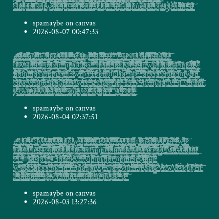
spamaybe on canvas
2026-08-07 00:47:33
i̶̴̢̢͈̺̻̭̗̭͓̲͕̫̭̘̠͇̻͈̣̥͇̖͕̭̱̮͔̬̘͎̹̩̥̝͔͚̗̱͔͖͓̳͍͙̲͚̮͔͔̯̣̽ͮ̑̐͊̅͑̋͋̑ͪ̌͆̈́̿ͤ͝ͅͅͅ/̸̷͖̝̘͔͕̲̝͓͈̠͔̥̝̲̣͚͙̻͉̝̝̘̦͇̞͈͖̟̃̆̎̈́̓ͫ̊̽ͪ̃̿ͫ̽͟͞͝ͅ.̡͈̻̺̰̰͚̩̖͈̞̙͔̹̪̤̘̘̯̥̩̜̰̹̥̫͖͖̜̲̥̜̰̯͓̫̜̼̼̩͎̫͕͚̦̰ͬ̀̾̅̍̍͆ͨ͋ͅͅ͏̷͟t̲̼̻̝̙͚̬̱͇̞̩̞̜̲̥͇̪̲̬͕̻̺̺̙̣͖̯͖̦̞ͤ͂͐̑̇̓̔ͬ̋̾̐ͯͨͤ͆̽̍̓̀ͅͅ͏̷e̴̜̫̰̞̯͚̘͚̟̭̠͎̰̥̤̣̥̟̙̖̮̦̺̹͓̗̼̤̩̺̹̼ͩͪ͗ͫ͊ͥ͑͐͟͝͞a̳̬̺̫͎͙̪͖̩̱̘̼̼̟̦̣̪̭̖͚̥̿̒̇̈́ͤ̿̈ͫ̔̀ͬ̌͐̽̇͌̓̋͗҉̶͠a̵̧̭͍̫̖͍̹̤͖̭̭̜͎͓̟̤͉͔̪̠͍̫̖͇̣̰̣̦̘̤͚̫͔͍̠͙͇̳͚̫̞̭̤̋̃̓̔͢.̡̟̠͚̥͈̣̤̞͓̱̜̬̜̟̺͙̞̗̣͕͓̗̣̫̪̞̘̟̗̗͙̫̣̯̯̣̣̻̍̎ͪ͐ͅͅͅr̸̸̢̭͓͓̱͎̲̤̹̜̪̫͙͔͎̬͚̝̼͎̗̺̱͎̯̱̟̩̝̳̣͚͈̬͖̯̠̱̊̎ͯ̀ͦ͊͒ͭ̿ͮ̚̚ͅͅ.̦̜̼̝̠̫̘̥̜̣͕̠̏͌ͪ͐ͫ̂ͪͪ͆̂̇̌̄͐̇̕͘͜͢ͅf̨̧̲̤̻̫̪͉̭̦͎̮͎̭͇̙̬͙̻͖͓͖̯̙̹̭̘̥̟͖̖̖̘̪̪̤͎̹̹͎͉̱͔̱̠̤͈͇͍̻͈͉͈̘̟̭̩̞̣̙̝̳̻̲͂͋͌̔ͥ̐̑͛͑͐̽̓̋͡é̘̞͉̲̮̬͈̣̼̪̰̫̥͖̱͕̳̜̼̳̜͉͈̥̦̪̱̗̻͖̝̬̞̥̬̯̼͙̘̫̫̹͔͙͈̳̮̞̼̹̰͉̓͛̀͞ͅͅ,̢̝͉̩̥̟̪̱̳͓͉̠̙̮͍͖̘̼͇̹̞̖̥͎̻͈̮͚̺̗͎̬̯̙̲͉͚̲̙͐̐̋͑͛̓ͣ̊́͟ͅͅ ̵̷̶͙̳͙̪̥̥̲̗͚̘̠̙̳͈͙͚̼̰̺͎̘͓͓̩̜̲̰̬͚̪̼̤̟͈͔̗̰̮͕͎̭̣̠͙̩̳͕̺͖̼̳͖̝̙̝̤̖̭͔̲͚͚̦̤ͫ̊ͨ͆͂̌ͣ̕͝ͅͅͅh̩̖͕̮̜̦̣͇̻̥͖̬͔̥̯͓̝̗̹̱̳͉͈̑ͭͧ͗͑́ͨ͜͡ͅ҉b̻̮͖̪̼͚̻͉͈͍͎̼̝̙̹͇̯͕̞̞͈͔̣̑̊̈͛ͩ̔͒̈́͝ͅ͏͏͜e̮̲͉̼͈̯͓͈̞ͬ̓̒̈́ͫ̊ͥͬ̽ͬ͝e̴̲̜̯̘̰͓̳̼̘̫͕͓̜̰̩͉͕̯̯̯̖̜̞̬̭͓̹͚̮̰͓̞̘̘͈̘͚͍͑̃̄ͫ͛̄ͫ̌̌̓̈́̿̃̅͑̓́͡͡͞ͅh̶̷̰̦̩̠͕̞̖͖̹͇̟͓̳̝̗̗̫͖̯͎̗̘͚͓͖͍̺̼͙͚͇̫̙̮̙̙͇͉̯̩̻͖̱̩͇̞̬̙͚̙̖͂ͫͬ́̎ͫͭͤͪ̚͟͜b̴̴͈͇̪̞̦̙̪̺̬̭̝͙̱͍̝̣͓̣̲͇̠̯͉̖̯͖̲̼͉̮͍̠̳̞̪̯̯̠̲̪̹̲̜͕͚̤̘͓́̎ͬͥͭ̄̓ͬ͒ͦ̎͋̐̊͆̉ͫ̎ͫ̀̕ͅͅͅ ̡͉̹͍͈̟̺̩̺͖̫͔͕̙͕͕̰̬̤̜̃̉ͥ̌̉̀ͥ̈͊̍ͬ̈̀ͩ͂͆͌̀̕͢ͅ ̼͚̫͇̯͈͍̝̬͎͔̹͎̜̝̰̹̪͈͚̹̮͚̟̖̗͔̙̘̱̣̻͚̰̳̓ͫͧ̀ͅ͏è̻̹͚̺̤̟̟̼̳̭̫̤̜͚̱̭̬̥͇̥̾͋̓ͥ̐͐͆̂͏̸̨͜҉c̵̞̯͔̮̩͚͍̗̪͈̘̳̟̼͎̭̺̲̖̜̯̭͓̣̩̣̖̜͎͎͖̻͕̲̹͓͇̫͕̣̦͎̣̠͈̪̬̦̪̙̯͍͕͕̞͓̭͈̮̬̰͈̤̪̖͓̾̉̀̽͗ͣ̃ͪ̎͟ͅa̦̗̜̼͉̗̪͎̖͍͖̥̩̝̲͎͖͔ͦͪͣ͗ͫ́́ͅ҉m̵̷̗͙͚̲̦̪̱̯̮͕̼͔̟͕͇̲̜͉͉̗̫̗̟̠̺̦̟͍͈̗͇̓̉ͪͨ͐̉ͫ͒ͭ́͑͌̿̆ͪͦ̃͜͡ ̶̶͖̩̼͎̹̳̠̤͎̰͖͙͖̤͚̦̤͙̲̺͉̠͚̗͔̫̪ͦ͌ͯ̈̽ͪͥ͜͡ͅͅs̸̞̬̦̺̤̞̺̗͉̞̫̦͇̤͕̙͉̫̝̖̗͎̩͔͙͚̜̹͚̙̦̻̞̭̹͉̝̮̘̩͉̞̞ͮ̍͑̈́̇̀͗̀ͫͣ̏͂̚͘͝ͅl̛̹͖̤̺̦͕̠̖̖̗̫͙̹ͨ̉͐̓̽ͦ̅̇͜͢͢ͅ͏h̶̘̯͙̣͉̳̺̫̩̖̹̘̏ͪ́̍͌͒̐ͧͦ͂͌̓ͨ̓̾̇̈̚͘͜͡ ̷̵͈̱̳͎̮̜͕͇̹̫͖͕͎͓͓͔̥̤͉̹͎͕̭̮̙͇̗̦̬͖͎̎ͪ͆̍͐̒ͩͧ̏̓̽ͅͅr̪̮͈̰̮̟̗̖̜̰̻͚͑͑̊͊ͧͥͦ̂̎̓͑͒ͧ̌̉̉̓̎҉͏̢̕͝s̯̦̘̺̯͚̝̠̻͚̖̙͕͙͓̙̘͓̠̙̯̻̻̖̰̺̭̺̮͎̘̞̖͓̏ͩ̽͘͞ͅ҉̶s̖̰̺͕̝̙̯͍͍͙͔̬̤̞͍̺͎͙̺͉͉͇̩̖͔͙̱̮̰̹̯̱͙̺̯̝͇̪͓͎̼̤̻̜͎̙͙̪̺͓͚̯̖͈̳͇̪̫͕͙̜̦͒ͩ̇ͨͮ̉̔̄͏̶̨̕͡.͖̪̼̭̖̝͉̠̟̤̹̟͈̫̫̯̪͙̥̜̟̮͍̜̗͙̪̩̝̼̦̭̺̜̤͍͚̘̰͓͉̹͇̦̬̭̟͕̗̜̗̬̜̺͙͙̲̹͚͌̈́́ͯ̈̄͜͞ͅͅ ̛̛̬̙̲̮͈͎̗̹͙̹̼̠͕̮̽͐̈́͗͐̉̓ͬ̃ ̢̛͈͚̗̭̟̤͕̺͗͂ͭ͘͠ ̷̘͙̺͓͇̒̽̊ͣͭ̿ͩͬ͛̔ͥ͜ ̢͖̣̠̹̙̩̗͙̼̥̾ͨͨ̈́̍͛ͦ̍s̢͕͉͇̯͎͕̤̹̭̞̹̥͖̤̜̝͓̗̟̯̱͕̯͉̮̘̘͖̗̬̙̝̹̦̝̰͙̣̃̑̈ͤ́͞͞ͅa̷̱̳̫͇̖̞̼̗͈̟̫̘̣̞͉͎͙̫̺͇͓̞̲̰̠̖̟̝͙̣̞̠̳̮͖̖̹̬͓͔̦̯̼̭̙̞̱ͯ̏̅ͨ̔͑ͅ ̶̝̝̝͓̼̟͎̰͚͎̝̹̥̻̯͙̰̻̟̹̣͍̖̩̥̯̼͕̮ͮͥ̄͢ỹ̶̢̨̙̮̮̟̠̣̯̼̝͇̤̞̮̥͈̼͚̺̘̥̜̠̼͍̲̦̜̥̠͕̭̻̺̖͓̗̙͚ͫ̊̐ͅ͏͟n̪̟͎̱͉̜̰͔̞͉̤̞̠̖̙̥͙͍͖̜̻̥̹͓̭̘͓̙͍̘̜̫̬͙̙̲͔͓̤̮͉̜͎͓͚̬̳͎͔͔̥̳̰̤̲̟͙̰̼̤̋̑̈́̀ͧ͂ͯͨ͛ͬ̋̊ͅͅ͏b̵͚̺̻̦̪̼̥̺͇̣̳͈͉͇̠̮̞͉̟̲̠̥͈͔͙̭͓͙̞̠̖̘̞̭͙̙̭̫͚̱͇̭͉̖͕̝͍̪̯̉̎ͥ̉͐͌̽̈́ͮ͂i̶͙͕͉̭̺̭̯͚͎̹͉̝̪͙̜͙̙̜͙̲̮̺̩̟̪̩̲͉̬̦͚̖̦͖͖̹̗̥̱̬̖̺̲̤ͨ̎̈̂̈̓͒̌́͑͌ͪͪ̀̚͘ͅͅͅä̧̺̜̟͓̟̯͖̣͉̘̯̭̟̪̺̘̘̣̖͚̝͕̠͖̠̪̫̘̖̱̗̭̻͉̹̘̮͎́͂̅̇̅̎̾ͦͯ̄͘ͅ'̵̖̟͙͖̰̠̣͚̠͙̯̯̣͙̓͊̿ͮ̿̋͊̈͐ͪͯ̀t̴̨̞͍̞͎̩̼̭̙̻̥̗͓̮̗͚̼̬̗̝̺͙̣̭̞̠̭̯̘͇͓̰̺̻͙͇͎̞̬̼͕͍̮̳̜͖̿ͣͧͪ̍ͮ̽ͥͮ̆͛͆̆̃ͧ̓ͭ͐̀r̢͇̻͓̲̓ͯ̄͆̋̇́̉̓̋͘͡҉̧s̨̛̛̹̣͕͓͖̼͔̟̲̥̥̙͖̺̤̲̙̱̯̱̞̫̹̤̟͉̗̲̰͇͍̺̻̮̠̺̙̜̜̰͓̗̣̬̬̹̰̺̈̾ͤ̑̂̐̆́̚͘ỉ̖̻͎̥̤͔͚̼̳̣̠̞̗̭̗͉͉͈͙̰̯̖̲͓͙͍̫̱̪͓͍͙̺͓͇͎̰͕̣̙̙̻͉̦̭̯͕͓̖̬̹͕͓̫ͧ̊̏͐̅ͅ҉͏̨́ḧ̛̤̟̦̞̞̘͚͔̝̪̯͔̠͇̘͔̤͔͍̙͇̘̭̪͚̖͙͚̰̣͚͔̦̺̙̭̙̘͍̤̦̠̣͓̔̀̈́̉ͩ̋͡ͅř̸͓͙͓̠͈͉̱͓̙̗̼̩̦̺̲̖̹̦̭̖͚̻̣̹̤̼̩̖̲̰̠̯͚̜̣̃ͫ̑̓͛͋̌͐̈́͗̓̾̽͐͗̚͜͟s̛͈̟̹͈͇͔̰̮̗̫̦̹͍̺̲̩̝̼̩͔̙͈͓͙̖͉̟͇͚͕͖̝̞̠̪̳͓̯̹̘̺̝̼͚̞̒̎̇ͣ̂̏̂͊̉͋͌ͮ͛͛͂ͮͅã̸͚̬̯̲̣̖̮̰̜̞̱̝̦͙̱̠̗̙̞̳̲͉͉̮͈̬̮̥̥̖͈͓̭̪̦͖̖̯̭̩̺̰͖̙̫̣̯͈̩͙͓͇̞̱͉̱͎̄ͬ̈̒ͯ̔ͣͣ͌ͪ͋ͪ̀͡͞͠ͅͅ ̟̱̬͓̺̦̻͖̙͓͍̲͈̳͙̮̺͇̼̼̦̞̳̥̙͍̺͖̺̝̙̜͈̪͔̩̟̭̻̲̹͓͓͕̙̲̺̗͉̰̼̮̲͐̌͂̿͐̈́͋̓ͤͮ̄́̚ͅơ̻͙̹̭̠͙̟̟͇̜͖̬̘̻̥̭͙̺͍̦̱̝̝̒̊ͥ̇̒̄͌ͧ̈́ͫ͗̆̃̈́͋ͅͅͅe̷̗͈͍̘̪̣͇̖̦̫̳̽̓ͨͥ̆̌̄̕v̵̖͖͍̺͓̫̰̼͕̫̰͙̞̩̟̱̳̹̯͙̳̗̜̰͕̻͕̖̟̗̠̫̙͇͓̙̟͙̙͖̹̣͉͈̹̥͎̪̮̗͙͖̺̬̬͎͇̩͚̫̂̾̽̔ͦͧͫ́a̸̡̧͖̮̪̞̯͓̻̟̯̟̟͎͉͉͉̭͙̭͚͖̫̫̺͔̦͎͑̓̇ͨ̏̓͜ͅͅṋ̼͙̹̩̗̪͇̘̪̗͎͍͇̲̖͈̫̣͇̱͔̹̬̪̥̝̼̖̦̩̤̳̺̪̝͓̭͓̰̤̦͇͈͚̖͖͓͉̜̟̣͙͇̥̼̫̦̱͎̮͖̠̫́ͮͮͩ̀̐̈́͋ͯ̒̌ͪͮ̚͢ͅt͚̙̮̞͔̘̘̜̼͎̗̲̥̝̘̖͚̻̬͕͍́ͧͧ̎ͭ͗ͅ҉̵̨̛͟l̝̥̠̰̻̟͙̻̘̫͍̥̞̩̳͓͕͓̬̥̺̙̪̥̩̹̜̼̹̬͖͔̼͓̮̗̮̠̖͎ͨ́͗̃ͩ̓ͦ̓̀̚̕͠ͅc̛̙͉͎͇͖̬̭̮̙̗̹͉̱͉̺͓̺͔͓̥̭̺̗̪̼̻̫̮͇̹̱̖͓̙̠̦̮͓͙̬̤̖̘̙̰̹̺͍̼̰̲͕͓̼̫̘̲͓̰͈̠ͯͤͭ̾̎̔ͧ̌̅̍̅҉t̷̤̣͓̺͚̜̳̫̲̖͎͖̘͚͕͖͕̫̥͖̩̟̫̯̙͍͍͓͉̪̖͖̖̤̘̣̭̹̬̫̜̬̄ͯ̏̅͂̑ͫ̈́̂ͮ̓̂̿͘͢͡ė̯̝͚̯̺͈͎̬̬̮̫̱̘͉͔̩̒ͯͧ͊͝͏̧͝o̶̩̖̤̻̤̝̼̙͔̠͕̺̭͈̜̘̮ͯ͆ͩͭ̈͒̏̃ͥ̑̓̚͟͝r̷͕̯̥̭̻̞̬̖̤͈̥̬̫̪͖̬͚͎̞̮̜͇͍̺͖͖̞̣̥̠̠̦̝͙̹ͭͪ͐͊̒̊ͮ̎̇͑̈́̎̍ͬ̾̾́̐͌͞͞ͅọ̸̶̙̙̰̻̖͈̫̱̭͓̜̪̣͇̮̗͔̹̯͇͖͇͕̓̐̚͞ͅi̬̜̩̦͖̰̜̬̯̻͖̪͎̙͉͈̼̻̤̭̯̞̟̲̥͇͍͎̪̹̫̰̫̘̣̲̦͍̤̠̙͖̟͍̹̯̪̮͕̠̖͙͎̳̻̝̊̿̅̉́̓ͥͧ̓̓͐͊̀̇̚͠ͅͅn̵̶͇͈͖̤̥͇̬̩̙̩̫̺̳͔̫̭͔̤̠̲̦̗̰͈͉̮̩͉͖͓͈̺͉͍̆̐͐̏͂̌͊̄͌̑̋͜.̡̲̭̫̙̣͎͈̖̯̳͕͓̜̳͔̯̲̦̞̺͈͉̺͇̭̲̹̭͕̤͉̲̜̘̦͓̰͇̗͔͍̮̤ͪͧͯ̾ͫͪ̈̿͛̀͢͞͞ͅ ̼̗̪̹͚̘͓͍͚̣̳͍̙͖̞͉̰͇͔͎̖͙̤̬͛̈́͆̊ͬͥ̔̍̅͊͏m̧̡̞̹̗͔͔̜̩͚̜̞̬͉̜̫̰̋̽̆̓͊̀͂̏ͯͯ̽͒̆͊ͪ͂ͫ͌ͅͅạ̦̘̹̻͖̜͕͕̪͇̥͚̞̘̜̣̬͙͇̖̤̖͍̺̖ͬ̇̿̃͜ͅd͙̖̰̭͕̞̪̹̞͖̼͈̜̞̙̠̟͈̝̠̱̬͎̘̲͉͖̹̼̖͈̼̹̻̹̣͊͋̍̊͐ͧͩ̀ͅo̢̤̥̫̦̲̺͈̗̩͎̭͔̮̭̼̩̙̮͈̙̲̲̺̘̻̲̫̩͉̫̞͓̗̘̻̠͚̯̻̰͙̭̩͍̗͉̹̤͕͍͍̘̟̖̱͕̫̯̜̪͗̈́͒͐̚͞͝͝ͅͅͅṱ̣͇͍͚͚̘̭̫̘̳̫̳͔͎͕͈͖͓͓̺̭̞̩͔̘̩͖̳͈̪̯̙̪̣̲̭͇̩̮̺̟͕̳̼̙̤͓̮̗͈̦̎̏̓ͮ̆ͮͭͪͯ͘͟ͅͅͅȉ̻̦̹̩̼ͨ͂̇̓ͨ̈̔̈́̄͏̷̛̀ė̹̭̯͎̱̻͍̺̙͖̪̯̪͉̩̜͚̭͙̣̗̘̤̮̬͑̐͜e̛͈̝͖̪̖͎̪͙͈̼̦͙̘̟̯̘͕̥̫̟̳̣͓̫̙̜̳͍̯̪̜̰̯͙̝̪͓̦͎͈̦̬̞̻̘̩̮̮̯̠̋ͭ̉̆ͦͫ̈͑̉ͯ̀̕͠ͅ ̶̪̭̺̝͇̺̠͔͇̠͍̭̬͈̼̯̖̰̣͉̘͉͈̜͎͕̠͍̼͓͖͕̠͍͚̲̰̰̤͍̞̤̺͙̼͎͇͉̙̝̦̋̀̑̀͗́͛ͯ̐́̾̍̀͜ ̛̼̦̰̮̰̭͔̘̮̳̗͔̙̰̺͉̫̩̘̭̮̱̻̱̹̫͓̼͙̜̬̫̼͔̹̪̱̭̘͖̻̹̹̿ͬ̈͊ͮͮ̏͛͜h̶̨̨̻̖͓̯̬̬̳͍̯͖ͪͣ̓͊ͮ̀͂͆̽̐̋͂̈͜ͅͅe̵̢̡̠̳͈͚͇̦̖̪̭̞͖̦͖̹̦̣̺̰̦̲̩͉̳̤͔̖͖͖̝̳͍̱ͣ̒͊ͣ̉͋͌ͦͭ̏͐͒ͥ͋͐̍̇͘͠ă̰̮̼͎̪̗͍͙͈̠̥͎̖͖̱̠̗̦̤̠̫̜̭̘̲̼̤̞̦̝͙̮̺̻̫̫̻͕̘̼̞͖͎͈͕͌̊ͫͣ͐ͮ̊́ͨ̓ͤ̀͜ͅͅt̶͇̲̙̰͚͔̦̺̘͎̜͚̬̥̠͎͉̄͒͌̂́̿̽̋ͧ͂ͩͫͭ̃͢c̢̲̭͉͔̳̭͚̥͖͉͙̭̳̗̥̻̤̪̩̳̤̹͍͚̺̣͈̫̤̫͎̥͉̰͖͍͉̻̘͓̪͉̻̣͚̙̼̝̲̺̤̰͍̩̰͍̞̟͎̱̻̟͍̳̹ͩͫ̓̈́̌̈ͤͧ͗̎̄̇ͭ̐ͬͯͧ̾̀̚͡ͅͅň̷̜͉̞̮̝̙̯̮͇̹̜̜̪͍ͯͤ̔͂̿͐̇̋̆́̐͊ͧ̒͋͐̂͜͢͠ͅt̷̼̥͓̫̰̜̮̭͖̭̟͕̖̥͍͔̘̤͓̹̭͍̪̬̹͖̟̮̳͖̘͍̔͐̔͆͑͒̓̐ͨͨ̈́̚ͅt̵͍͉̬̪̰̼̺̱͉̥̲̜͍͕̬͉̫͔̱͚̼͙̞̝͉̜̥̮̮̥̱͙̳͓͚͔̲͖̙̝̱̬͔̺̻̟̱̘̳͕͈̤̳̪̠̪̗̱͈͐̿̇ͦͧ͢ͅͅͅ͏͡d̷͎̝̳͕̝͈̖͔̣̮̲̩̺͈͉͔͙̩̭̦̤͔̟̹̬̭̩͎͙͈̦̰̫͇̯̦̬͙̦̝̖̲̝͓̜̜̫͕͎̲͙̦̬͙͕̘͍̣͐ͨ́̏̌ͤͦ̈́́͊͐ͣ̎͌ͦ̀̾̌̇ͅͅ͏̸͏y̷͈̖̮̥̜̖̻̩̭͔̯̝̦̯̥͈̫̟̹͔̤̠̼̯͎͉͎̗̓͊̂͟͜͞ͅs̶̸̰̪͍̼̗̰̑̑̐͑̀̿̽͊͌͂ͯ̑̐̋̅ͥͣ̒́͜ ̵̡̳̞͎̗̼͕͖̜̠̝̫̹̹̤̮̼̱̤̯̲͓̘̠͉̰̩̜̪͍̭͙̯͓͚͉̺̺̞̝͍̙̯̟͓̘̗͙̰̻̼͎͕̟͍̫ͯ̈̑̉̀̆ͫ̐̅́͋̉ͮ̋͆̈́̂ͬ̀͝ͅs̟͙͖̜̙̯̱̖̩̀͐̌́̀̀ͧ̈̄͑ͨͩ͏҉͝t̜͉̗͍̮̣̳͈̫̱͇̟͇̪̙̮̲͍̤͎̫͙̮̱̦͔̥͔̪̹̯̪̠͉͔̠̖̰͇̺̙̠̝̙̹͕̞̗̘̞̭̰̠̙̮̙͖̝̙̥̜͋̊̏̒͂̀̎̋ͥ̃̃̅ͯ̚͞҉s̸͎̮̥̱͉̙̻̝̩̠͖̻̤͈̬̙̥̰̮͇̘̯̘͚̘͙̭͈͎̱̦̬̦̘̰̺̺̯͙͎̞̤̝̯̺͚͚̩̺̫͍͙̻̟͇̻̣͔͙͔̣̙͚̺̖͊̀̊̄͌̔ͣͥ͗ͬ̃͌̆̉́̄ͦ̀̚͢͝ͅͅn̶̻̥̙̤̻͙̪̘̫͎͚̘̞̰̮̬̹̦͚̲̥͚̦͈̝̜̺̝̫͖̹̦͓̻̲̳̖͉̫͍̊͊̆́͡ͅi̝͕̙̭̼̬̘̗͓̱̝̯̩̥̣̲̟̮̻̱͙̫͖̱̯̣̻̮̬̯̯͉̼̙͖̞ͪͥ͆ͭ̇̏ͅͅ͏̨͠͡w̭̙̳̖̯̣͙̲̣̪̗̺̤̻̺̹͍̟̪͖͈̬͚͍̜̹̲͔̮͖͉͓̠͙̞̫̙͖͔̤̫̜̤͔̘͕̮͕̝ͥ͊̾͟͟ͅͅͅt̸̳̝̜̲̮̠͚̳̮͉͔̝͇̫͓̟̮̫̲͇̞̥̜͙͚̤̹̼̭̺̭̞̬̲̻̱̞̘̮̼͎̟̩̘̝͈͊̉̆͞ą̦̜̞̜̙͉̣͔̩͙̖͎͈͔̼̫̼͕̠̦̭̜͈̤̯ͮ̀ͫ̑͛̈́̇̏̑̋̈́͌ͦ̅͌ͮ̌͐̚͘ͅñ̡͓̤̩̳̘̭̥̦̟̙̹̙̩͔̩̳̯̝̮̜͓̮̩̤̟̪̫͗̆ͧ̎̑͆ͬ͗̋̀͟͢t̡͎͍͔͚̜̯̭̭̜ͫͬ͌ͤ̓̈́̃̍̓̅ͨͭ̍̾̏ͬ͘d̶̨̛̩͈̠̟̦̮̠̗̩̹͉͍͍͈̬̰͖̫̼̜̼̙̀ͥ͋̓̀t̷̴̨͎̹̯̗̻̮̪̮̰̬̤̥̪̳̳̞̒ͦ͌̆̉ͩͬ̂̈̄͌ͧ̑̀̚͢r͚̘̬͓̰̩̞͎̹͕̗̫̩̹͖̖̱͖͚̞͙̘͖͍̮̊̅͋̂̔̎̅̒̈͆̊͒̑̋̐̌ͦͣ҉͏͏g̨̛̩͍̗̘͉͔̼͕͕̺̜̗̙͍̩̗̦̱͙̼̫̺̮̲̝̦̲͍ͩ͒͌̊̑̒́͢͠͡ͅͅē̫͕̝̰̿ͮͤ́̆̌͒͑͂͒͒ͨͤͩ̃͘͠͏̨n̵̯͎̺̦̣̗̼̬̰͔̲̗̪̬͚̪̗̮̫̭͖ͥ͗ͪ̽͒͟͢ͅn̢͚̥̪̯͎͓̲̺̽͂ͣ̏͐̽ͮ̕͞ͅe̶̩̭̥͖͙̗͙̠͕̱̻̰̝̠͎̲͗̿̍̃̓ͧͦ̚͝ͅṭ̴̢̘͖̗͍̳͇̣̲̳̮͎̭͕̱͕͎̯̞̩̖̭͕̭̪̠͎̙̉ͨͬ̊̏̉̽ͦ͝͠҉t̷̤̬͕̜̳̘̱͖̲̘͓͉͎̩͍͍̦͔̘̯̩͖̝̫̭͖͎͙̥̅̿ͤ̅̾ͫͫͣͮͮͨ̓̇̚ͅv̟̰͖̳͉̭͕̦̮̺̦̝̖̭̰̳̪͕̲̠͇̠̘̘̜͙̱̣͔̭̱̺̦̪̩͍͎̠̝̘̒ͪ͋ͩ̑̀̍̈́̉̉ͧ͂̈́̾͆̐ͨ͆ͅ͏ ̡̛͔̫̪̲̤̜͙͎̩̘̹̲̰͔͍̫̝͙͔̪̦̠͇̜͚͚̜̙̥̱̞͎̝̦̟͖̗͙̦͓͙̞͔̬͕̖͙̫̺͉͚̥̲ͣͯͧ͝ͅf̷̵̥̩͙̮̖̗̼͇̪͕͔̩̻͚̲͍̰͚̠͚͈̻̣̫̰̜̥͎̫̱͙̼̣̹͓̆̓̓̑͌̇ͫͭͮ͒̅͆̈́͋̾͛̉͆ͅͅͅo͍̝̠̻͉͇͙̳͓̭̱̹͕̣̫̙͈̥̹̘̺̤̞͇͉̞̫͔͙̤̥̾́̆̿̉ͮͫ̾ͩ̑̈́͛̆̔̓ͥ̈́͑ͅ͏d̴̢͕͇͇̙͈͋̏̎͠ḩ̧̰͚̖͉͚͉̳̯̟͔̼̮͈̫̜̪̗̱͓̞̭͇̯̍͋ͭ̉̕͝t̵̢̛̗̙͍͚͉̻̞̭̮͇̱̝͍̲͕̦̬̼̙͉̻̠͎̥͈̤̼͓̫͇̻̯̮̫͈̺̯͕̻͕̣͖̥̟̭͖̣̞̲͔̖͙͎̒ͭͫͫ̒ͫ̆̋̽̒ͧͣ̂̾͡͞ͅͅr̵̨̛̮̼̼̙̲̹̼̪̠̺̤̣͓̝͕̣̙̙̩̙̣̟͖̜͙̯̺̳͓͍̹̞̰̭̗̹͖̖̩͚̖̭̞͉̬̻̭̜͉͈ͦ̍̎ͬ͐͋̆ͫ̃ͪ͒ͤ̕ͅo̵̻̞͔͙͍͚͓̖͐ͣ̎̉͂ͧ͒̇̓̓̌̈̍ͨe͖̻̹̱͎̬̟̩̟̣͎̝͔̖̦̭̙͈͇̗̹̣̐̑ͩ̍͑̀̎̄̅͋̆ͤ̚͏͡o̡̗̣̫̺̜͍̣̣̼̬͈͓̳̪͈̮̜̦̪̘̘̖̣͖͓̦̼̬͍̗͇̟͈̺̟̹̝̬̱͇̪̟͛̆̉̋̒̇͞ͅͅͅṛ̴͚̼̹͈͑̒ͩ̔ͬ̇ͪ̉͌͊͗̏ͪ͗ͬ̔̃̂͜͢͢o̶͉̯̙͎͚̙̩̠͚̰̞̟͈̗̻̰̤͓̠̘̪̭̠̦̺̖̭͔͇̫̞̲̦̦͙̮̫̦̣̣̙̞̭͍̳̱͚̦̟͖̤̮͇͉̫̭̬̱̭̮͚̱̗̒ͧ̿̂͂ͨͣd̡͙̗̖͓̭͇̹͎̻̟͍͈͍͖͖͎̳͓͔̭̭͈̜̭̹̰̲̺̼̱̜̺̠͔̣̠̜͎͇̹͐̂͗̏ͩ͂ͫͥ̀ͬͣ̏̈͠n̮̥̼̝͕̫̲͍͖͉̘̘̣̟͉͓̙̟̳̠̼̦̼̱̗̪̙̥͇̟̺͉̭̘̩̮̽͆͐̊̓͐͝ͅ ̷̮̯̰̘̗̲͇̥̟͕͙̙̳̫͖̥̤̘͖̰̟͔̱̗̞͚͎̦̼̘͎͔̬̦ͮ̽̐̋̀̄ͩ͗̊̒͑̑̍͐̆ͥ́̚͜͞o̴̶̼̖͉͔̪̹̬̤̖̜̤͉ͥͤ̄ͅt̸̞̹̱̭͚̟̱͚̳͚͕̰̲̹͉͇̲̰͉͇̗͚̫̯̃ͤ͂͢͡l̡̡͖̪̯̥̲͔̖͍͉̤̝̲̝͎̲͎̪͖̯͔̆̐ͧͪ̽ͥ̉ͬͫ̉ͪ̚̕i̡̻͎̞̘̯̳̫͇͇̳͍͎͗͗̑̿̚ͅ͏̡͡ ̴̵̡̮̖̟͓̰̪̤̻̣̦̠͖̳̻͕̭̥͙͓̣̪͖̥̩͙͓̩̖̫̭̊͛͂s̵̡̯̤̪̦̼̹͚̪̩͕̝̺̜̹͍̰̗̝̣̩̝̙̗͉̻̱̰͉̠̲͎͈̖̥̩͔͖̲̤̠̰͕̜͉̞̞͍͈̹̲̘̺͚̩̪̽̈́ͪ̇ͮ̇̂͛ͅͅͅͅͅw̵̶͓̗̹͔̖͚̭̳̫̼͈̘̪̲̪̳̠̭̙̜͍̟̺̩̻̻̯̝͔̝̺̭̖̺͇̮̫̯͈͍̗̙̮͐͒̔͒͊̐͑̄ͯ͞ŗ̯̦͕͎͉͉̬̫̩̦̬̰̗̞̗̖͙͓̮̺͈͕̺̻̟̝̤͎̰̖ͤͥ̔̊̅̀̅ͥ̄͆̆̓ͤͭ̾̅͠p̦̺̫̰̟̤̰̑̊́̏̋͞͠ͅ͏ ̵̦̱͔̦͕̜̦̬̪̯̝̜̪̜̬̼̻ͩ̄ͦͤͨ̀͐ͩ̈̃ͦ͋̿̆̉͢͢ê̶͎͓̩͈̯̼̪̜̼͈͔͇͓̮̩͕̦̖̼͉ͧͩ̀͑̽̓ͤ̓͗̉̃ͦ̉̆̓̂́ͅͅl̶̘͓̪͙̪̞̥̪͖̯̯̟̜̳̤̼͈̘̖̤̣̺̘̘̟̯͔͉͈̞̱̮̂̂̈́̓͂̉̀̈́ͅs͇̘̬͉͓̺̥͍̣̲̖̮̖̺̳̥͙̠̳̺̣͙̮͉̗͖̬̣̙̱̘̭̞̥͕̹̦̗͓̩̱̱̪͔͓̫̞͍̟̲̰̫̠͔͕͓̺̹͍͊ͣͬ̽̾̓̓̂̒ͫͯ̍̆ͦ̈͆ͤ̚͜ͅo̷̞͇̞̹͖̻̦̠͔̻̬͍̝̠̬̠̝͉͉͎̯̮̤̬̰̱̩̲͓̩̦͓̹̬̳̳̜͎̮̺̝͍̰̞̹̳͔͎̜͍̥̻̼̩̻̍ͭ̒͛́̑ͮ͛͋͟͢ͅu̶̴̲͕̱͓̰͍̪̻̤̦̫͈̗͔ͨͫ͌͛̎ͦ͌͝͡i̧̨̼̥͕̳̘͈̘̳̻̮̹̤̣̹̭̱͕͈ͩͨ͋ͥ̾ͤ͊̂͂̐̀́̚̚͏r̨̡̟̺̫̰̦̰̮̱̮̲̻͉̯̲̜̺̲̳̂̑͒ͩ͊̎̂͛d̝͕̘̩͌͒̂́̅͢͢r͔̜͈̱͍̘̬̣̗͚͙̻̫͔̹͍̲̤̳̲̮̫̩͎̭̺̫̬͎͖͚͎̙̭͓̖͙̟͚͈̹̭̮̠̩͖̟̺̞̭̜̖̯͕̘̩͎̥̳̭̗̝̲̃͂̈́͝ͅ,̨̳͉̺̖̺̱̜̙̱̠̣͍͍̦͓̜͕̖̻͕̯͚͕̙̹͚̮̪̗̣̻̻͗̎̓͋͋̓̎ͨ͊̿ͅͅͅľ̸̛̺͔̮̯̯̫̻̤̯̼͓̺̣͖̦̝͙̩͇̬̹̜̣̥̹̬͓̬̩͗ͯ͗̾ͭ̽͑̉̐͟ͅͅͅͅd̴̨̟̘̞͎̜̹̰̲̱̟̭̲̪̮͇̪͖̣̬̜̳̲̞̜̥̼͇͇͕̟̥̩̜͍̝͔̼̝̩̠̝̝̠̱̜ͦ͗̀̿ͅͅ͏̷̧è̢̨̹͈͔͎̟̖̦̯̐ͯ̑̍̂͆́ͧ̓͒ͨ͜͢͝ ͎̝̜̘̪͍̞̱̬̹͍̝͙̭̼̙̃̔̔ͩ̂̅ͯ̆̾ͅ҉͏n̡͚̦̭͍̩̲͍̥̻̭̲͍̜̠͖̤͎͙̼̥̥̘̂ͨͣ́̀͡͡ͅn̴̷̛̥̠̰̬̟̙͔̥ͯ͐͋̍͛̿̀̌ ̴̠̟̣͚͉̠͍̖̘̠̰̜̜̦̱͙̻͔̩̫̬̺̐̿͐̾̇͂͆̑̚̚ ̵͕̯̯̺͇̬͇̫͇͖͚̫̼͔̹̼̳͉͍͇͚̱̼̞̠̰͚ͤͪ̀͑̒̋̔̆ͯͤ̀͘̕ͅͅͅ͏ ̰̳̗͙̮̲͎͍͑̅ͯ͛̈̽͂̅͒̈́̀̿̀̕̕͜͝ ̷̛̼̦̘̰̣̲̹̻͔͔̲̠̥͕̯̣̠̹̥͙̫͎̖̘̜̣̺͓̖͇͈͔̞͉͇̻̞̦͚̠̝̰̙̐̂̏͋ͦ̇̊͆͑̔ͥ̎̈́͑ͫ͘ͅͅṋ̩̠̝̫͉̩̼̲͍̞̩͖͔̪̹̞̝̼̟̬̻̟̲̞̥̫͓̦̙͔̟̰̹͎͈͙͉̘̗̫̮̼̯̭̳̱͕̳̬̻̺̺͔͙̻ͮ̉ͤͧ͐͐͂͒̎͐̐ͯͩ͟͡ͅ ̸̡̛̮̖̗͖̩̜͉̬̟̞͛͒̃̊̒̂͗̔ͬ͘ͅȩ̨̡̬̯͖͉̺͍̲̳͖̖̺͛ͫͫͣ̾͋́ͨ̀͠ǫ̵̤̺͉͖͈̱̬̜̩̪̱̼̼̪̙̖̮̰̙̮̬̳̜͙̪͓̜̟̩̦͇̗͍͖̙͚̫̰͚̞̩̫͖̠̻͇͔̯̻̲̔̂̅ͫͤ̓́̔̀ͯͩ̽̌́͞ĕ̝̠͇̦͉̝̗̗̬̩̫͇̭͙̭̙̖̩̱̲̯̭̪̰̯͚̝̳̮̻͍̰͖̯̫̪̻̫̞̭̞̩͕ͩ̾́́̋̑̌ͪͪ̚̕ͅͅ͏҉e̶̲̘̻͇̹̻̙͈͓͙̥̘͚̠͕̻̬̘̤̥͈̭̹̅͋̓́ͩͅn̢͎̙̩̣̫̤̫̟͍̦̝̖̹̦̺̙̼̻̙̲̪̱̝̳͔̯̖̗̯̺̱̜̜̱̠̳͙̻̜̯̻̮̣̰̬̩̞̰̹̗ͯ͌ͪ̓̅ͤ̊̀͝͝͝ͅą̴̷͉̰͕̺̱̻̝̯͈̠̤̯̪͇̹̬̖̘̥͎̤̗̪̻̬̥̱̦̙͙̹̮͍̮̖̙̬͉̰͖̼̭͕̗̝͍͓̮͔̫̩͚͂̌̊̅̑ͮͧ̏ͬ̋̈́ͬͨ̏ͨͣ̚͜ͅͅ͏ĺ̸͈̪̬͓̳̜͎̬̝̲̰͈̼͇͙͉̘̮͈̻̠̣̠͓̞̤̞͍͚͚͚̱̝̘̱͙̪̲̯̭͍͓̟̞̮̞̖̣̜̟̝̥͇̥͓̦̙͙̤̲̥̼̎̃ͣͅͅͅ͏̧͘ė̢̘̘͚͙̩̥̖̠̤̖̳̘̞̥̜̻̹̩̺̬͈͓̲͓̰̰̗̠̠̖͔̩̟̲̤͍͈̳̲̼̪̻̦̭̣͍̓̂̽ͦ̓ͮ͑ͥ́͟ͅl̯̻͇̠̭͍̼͓͔̠̳͔̭̭̤͆̿ͬ̆̌̇̾̒̂ͪ͜ͅm̲̖̘͍̰̞̩͚̖̬͔̦̻͙̲̲̘̹̭̠̜̺̜̼̺̟̩̯̪̭̰̜̤͓̪̞̫̙̖͉̲̳̙͔̻̥͕ͦ͛ͣ͂͌̏͋͘ͅͅͅẇ̸̷̨̥̱̩̥̲̣̳͍̤̱͙̖̳̠̪̺̙̗̦̯͖̟̰͉̥̦̱͓̻̝̗̰̼̹͙͍͍̜̰͇̞̥̫͇̭͉̬̣̣̮͇̦̝̜̟̥̮̭͔̠̞̫̯̠̇̀ͨ̐̈ͮ͌̅̎̓̾̍̍̑̚͝͠ͅį̠̯̙̪̻̤͈̩̣̙̫͖̝̫̮̺̪̬͖̖̩̈͐̓͗ͪ̀̾̒͒̊ͨͣ̽ͭ̒ͣa̵͙̼̦̟͇̻̟̙̗͕̯̫̯͓̩͔͖̺̯̫͚̰̱̫̟̹̟̹͍̗͈̰̲̼̯͎̝͕̼͙͇͈̲̙̯̪̭̗̻͖̬̦͍͙̯͔̠̰̖̓ͩ̂́̍͊ͪͦ̑̆͒̌̓͒ͤͣͬ͊ͣ̀͢͟ͅͅi͚͔̼̣̜̟͚̥̞̲͖͍͔̇̋͌̐̈͑͊̃͏̢͘͏ ̨̬̲̝̘̘̣̮̘̪͎̪͔̣͉̞͇͕̗̦̩̣̼̦̣̮̱̫̦̙̘̌̍ͥ̈ͩ̆̍͞͝c̵͇̱̱̰͙̻̭̫͇̩̼̟̖̤̪̟̺͇̩̭͚̥͔͈̗͎̘̟͍̣̫̥̜͚̥͉͓̯͚̘̀̇͒̀͗̾̎ͦ̆͂ͤͩ̒̈́ͦ̄́̚͢͞a̷̸͚̻̝͚̳͕͍͕̞͉̥̜͉͙̣̪̮͈͎̘̰ͪ̆͌̃͊͒ͥ̏̀͡͝v̷̨̨̛̼̖̬̻͚̘̲̞͕̤̤̼̰̞̭̗̪̣̟͓̝̰͔̮̗͚͎͈̟̠̱̖͓͖͓̮͍͐̈́̌ͨ́ė͎̪̬͔̥̹̺̻̥̠̜͔͇̣̝̭̹͍̥̼̦͓͚̜̘̼̱̲̬̟͎́͐̇͂͒ͥ͌̋̎ͣ̚͢͞ͅͅv̵̨̯̯̭̳͚̖̥̝͉̤͓̳̹͈͚͙̹̞̹͙̼͔̫̭͚͓͚͕͓͇̫̻̖̜̣̙̖͍̳̹̟̼̠͙͙̜͙̙̤̦̼̯̳͉̥̟̰͈̱̗̠̥͊́̈ͬ̐͋͟͞͝ͅͅͅṭ̸̙̼̰̰̮̞͎̫̐̿̃̀ͮ̏ͫ̄̃ ̬͉̪͔̰̝̘̠͚̫̲͖̣̱̠͉͕̣͖͚̜̳̠̥͔̦̖̘̹̬̞̜̗̠͈̦̱̟̪̯̱̫̐̍̀ͭͥ͆̔̅͋̽̑͊̓͢͞ͅͅͅą̷̜̟͔͎̪̞͓̰̣͕̹̜͓͉̘͖̰͙͎͈̥̟͓̼͔̝̥͓̓̍ͩ̍ͪ͗̾͑ͩ̂̏̀̓̊͟͠͡n̵̛̘̤̠̞͇̰̘̾̇͗̃́͆̎͞ĭ̶̦̼̮̩̱̦̦̲̟̭͇̳̙̫̝̪̭͕͙͕̜̘̘̖̺̩͑ͮͥ͌̔ͤ͆̀̐̌̋̉̋͆͊ͅͅc̯̥̼̣̻̞̱̰̠̻̗̮̳͖̪͈̖͇̟̜̟͙̪͖̯͎̺͎͓̞͙̖ͯͩͣͪ͆ͮ̓̊̊͆͘͘͝ͅl̢̠͔̳̜̖̤̗̣̤͈̜͉̳͎̘̱͍̙͈̮̭͚̠̭̼̤̉͛ͧ͗͠ͅa̷̬̰̝̲̩͕̬̗̝̰̱͈͚̬̬̻͖̣͎̞͕͍͚͊̓ͤ͛̿ͨ́͋̓͊ͭ̚͜͢͝a̸̙̳̮̣̪͎͉͚̞̟̩̦̞̤̼̞͉̘̝͎̻̞̮̹̜͚̙̤̹̺̘̬̭͈͍̖̖͍͓̲̼̳̦͎͎̻͎̱̩̳̙̫̺̘̞̟͎̙͍̓͆ͨͥͫ͂́̕͢͢ͅͅͅő̡̧̼̮͍̗͈̼͖̓͑̽͊͊̅̿̀͘͠͞a̺̠͕̠͇̖̼̯̹͓̻̣̮̝͖̠̲̫̪̳͚̩̱̘̲̭̙̙̺̜̰̣̰̥̰̮͓͙̮̱̙͔ͫ͒̈̽̽ͦͧͭ̎̐̀̍͡s̵̷̨̛̺͎͙̻̯̰͍͔̺̣̩͍̬͖̭̰͔͇̖̦͍̳͇̜̘̟̦̩̬̰̦͔͉̱̲̘̬̗̹̎̍̓ͬͮͧ̔̅̈́̇̅͆̈͡ͅͅl̞͉͙̯̙̰̙̪̞̮̹̦̘̲̯̳͎͖͉̳̳̺̖̩̠̖͔̠͕̫̺̹͍̩̯͖͕̻̻͇͈͕͉̗̗̺̫̤̰̗̝̤͕̻͖͙̞͐̇̿́͢͜͞ţ̶̢̹͙̦̗̪̫̺̲͎̩͈͚̳̠̫̯̠̩͖̰̺̭̱̗̣͉̬͓̤̜̥̟̺͕͉̙̺̲̔̄̓̃ͫ̕̕y͖͙̜͕̟͈̳̤͉̮̤͕̖̫͙͔̩͉̩̗͔̯͈͎̠̝̪̝̖͎̮̫͎̹͔̼͍̖̳̻͒̑̊͛̅͊ͧ̋̂ͮ̃҉͟͠í̠̠̯̭̭͕͇̳̼͚̯̼̜͖̞͎̳̹̼̬̦̥̩̰̞̻̙̮͖̪̜̳̬̩̭͉̤͎̝̝̟̰̞̜̩̻̥̩͎̭̲͋͛͑̕͝ͅͅͅẅ̵̧̹̞̫̱̞̥̗̙̭̳̮̟̥͚̟̫̹͚̤̺͖̱͔̠͍̘̱̠͉̙͍̮̗̳̭͉̦̫͇̱̫͔̳͇͖̟̟̻́̈ͮ̍ͭͬͮͫ̄̓͂͛̊͏͏e̖̱̦̼͙̳͖̪̠͚̻̻̳͈͓͕̺͉̞͔̹͇̲̭̼̱͚̳͔͉̲̰̜̭͔͉̗̭̗͉̪̺͇͇̯̣̠̼̭̘̩̼̮̠͐̅̆ͫ̋̓ͬ̇ͦͩͪ͠e͈͍̯͙̥̭̎ͭ̎ͨͣ͛̂҉̵̡͠ ͍̰͖͕̣̲͖͖̘͎̦̹̳͙͍̹̬̩̥̤̹͉͍̜̯̭͕͙͎̻͓̘̥ͦ̓̋͑ͣͯͦͦ̑́̑̆̐́ͅg̵̵̷̹͔̻͚̥͕̮̳͔̜̜̭̖̥̗̗̱͍͖̜̜͉͓̺̳̘̖̭͎̟̘͙̫̥͈͉̲̖̤͊͗̒̃̊ͪͯ̐ͧͯͅ҉ ̢̭̫̳̫͎̩̟̤̘͕͈̳̲ͭ͑ͧ͑ͮ͘͜͜e̦͓͚̳̬͙̘ͯ̿͑̏ͥ̀͋̈̿̓̃͌ͦͩ̍̅̄̽̍
spamaybe on canvas
2026-08-04 02:37:51
ţ͍̯̩̲̩̗͇̗ͧ̈͗̍̉ͩ̐ͧ͊͢:͕̠̝͇͖̠͎̫̗̙̭̳̜̗̼̩̞̼̻̬͎̥̳̜͖͕̫͓̲͙̙͇̣͖͔̹̦̦̘̲͍̳̻̳̹̩̭͓͈͇̻̦͈̭̉̎̏͌̈́͊̋̇̉͊ͨͣͨ̏͛ͅ͏̴̧͜ ̶̧̺͎͎̬͕͓̬̬̦̖̗͉̗̱̖͙̟̼̤̘̼͖̬̗͈͓̬̺͙̖͔͙̻̬̫̬̯͖͍̦̪͍͔͔̩͔̰̞̤͙̙̩̝̫̞͇̹͕̻̙̖̣͍̖̫̳̾ͦ̽͑͜͝ͅb̶̧̡̖͎̝̱̜̙̮̪̜̝̲̥̮͉̻͈͕̖̈́̒ͬ̊ͩ̆̂ͦͪͯ͌͛ͧ͠͡n̩̯̺̘͈̪̹̫̘͙̝̠͕̮͚͉͙̮̭̝̦̹̩̻̥͎̳͈̣̗̟͖̹̭̮̥̤̘̙̥̞̻͓͈̯̟̹͕̮͚͇͕̞̦̠͓̬̤̬̖̒ͤ̍ͭ́̇ͤ̄͟ ̲̝̯̺͔͎͚̬͍̘̤͖͓̣͆̈́ͯͨ͗͑͗̊̾ͤ̐ͥ̽ͫ͐̚͝ͅ͏́͝ȩ͍͙͙͕̞͚̯̖͖̤̱̻̣͖̭̮̘̬͐̈́ͯͭ̓ͦ̂͝͝ͅ ͖͖͚̟̥̃̒̈̐̉͐̆̀͗̊̀̚͞ͅd̵̨͙̞̳̘͓̰͉͎̓͒̉͋͆̈́͋̽̃͑̎̎͐̅̎ͭ̀̌y̨̫͉̭̠̫͉̯̫̺̹̖̬̰̹͍̩̿ͭ̑ͧ̉̿̆̍̉ḙ̵̣̭̺̻͍̹̰̞̜͙̬̫̩̗̙͇͕͚̠̦̮͎͓̙͍̥̳̙̳͍̫̺̹͎̰̏̏̎̄͛ͣͮ̓̾͌͛̅͌͌̍̽ͬă̵̴̘̗̫͚̻̗͉̫̯̺͕̙͙̭͈͖̝̩͉̟̭͙̬̱͕̐ͦͧ͒̾̎̑̾ͬͩ͋t̨̻͍͎͇̲͈͕̼̙̣̠̪͔ͤ̅͊ͦͩ̂̇̾̋ͯ̇̓̾҉͠c͍̥̙̭̹̞̠͉͕̬̠̹̤̗̰͕̾̏̇͆̃̌͌ͦ̈́͒̋ͩͮͣ̒̄͊̀̚͘ė̷̱̫̯͍̣̮̮̋͐͑ͤ̎̏ͦͯ͑̎̾̋̔̊͆̕҉t̰͕̝̥͓̗͕̼͓ͦ̈́͑͑͂͒ͧ̚͏̢̢͘͘į̡̻̹̫̳̰̜̖̳̭̰͓̩̬̻̥͈̮̪̹͈̫̮̗̯̣̺͎̜̰̮ͪ̇̇ͭ̀ͩͩ̇́̋ͤ͋ͮ̂̅ͣ̑́͟ͅu̸̸̸̢̠͇̻̻̰̪̰͙̗ͨ̈̑̆̊ͣ̀̓̊̃̓ͮ͐̒ͤ͞ͅo̶͕̝̰͈͓͉̭̰͍̦͙̥̹̿̇͗̀̋̐ͬ͐̓̋̉́̓͛̅̌̚͘͢c̵̸̡̨̞͉͙̝̞̗͖̘͎͓̠̰͓̗͔̲̭͗̄̆̔ͧͬ̇̔̾͛̊̽͂̔͋̕ͅw̭͇͖͎̪͍̰̝̰̞̤̼̻̜͍̺͚͇̠͖͈̻̭͎̺̠̜̱̘̫̮̼̫͎͚̺͎ͤ̆͐̐̋͑̄̈̀̚͢͝͠ͅͅṣ̶̸̱̺̜̣͚̥̯͈̟̾ͧͯͬ͂͋ͬͥ̉̿͊͞g̮͉̬̙͓̼̠̯̹̭̦̘̳̼͉̜̰̖͔̫͉̘͉̫͍̦͔̬̗͍̟̪̳̣̖̺̼̮̗̗̩̪̙̓̈ͦ̎̀̐ͪ̇ͧ̈͊ͤ̀̚̚̕ͅͅi̴̸͍̼̺̜̹̘̯̗̲̝̣̖̘̥̦̰̤͍̱̻̣̯͙͔̲͈͇͍͚͇̭̗̳̮̠̺̪͇̹͚̗̭̩̘̪͔͉͋ͧͤ͋͐͋͒ͭ͐͑̍͋̇͂̂͐͐̐͂̕ͅ ̷̪̳̭̻̼̲̝̩̮͓̳͇̦̖̦̯̰̹̘͔͓̰͇̳͉̙̹̙̖̮̲̤̘͖̬̰̫͉̙͖͔͓͚̱̦̣̮̣̦͖̺̩̝̤̥͎̯͔͕̺͑̉̽̄ͦ̾̉̾ͤ͗̃̉̓̈́̂͆ͥ̕͜͝ͅs͎͇͎̪̹̻͖̅ͭͪ̄ͫ͊͌̀ͫ̂̓̔̉͗ͤͅ҉r̰̮̘̙̠̼̯̰̯͖͎̪̠͓̯̩̺͉̲̩͉̱̬̮͈̠̜̻̖̫̲̥̰̣̹͚͓̮̠̗͉̜̩̠̪͎̯͙̝̠̮͎̒̎̎͗̑̔ͬ̚͜ͅͅt̘̟̙̮̙̙̣̫͈̰̮̰̗̲͖̟͎̝̰̲̱̦̣̦̥̮̘̪̹͇̖̙͍̗̰̳͇̳̭̫̐̿ͫ͗͋̂̑͋͟͠ͅ ͔̺̹̠̰̘̳̯̪͉̰͙̙̼̩̩̞͍̥̩̝̼̟̰̘̜͉̮̣͔̦͚͓̮̼̹͔̲̱̞͌̓̓̏͛̅̓͘ͅ͏͏̷͡ȩ̙̩̰̦̞̩̰̠͈̈̂̂̈́̋̈͂̒̔́ͤͥ̊̚͜͠ͅ ̶̷̛̫͙̹͇̪̼͙̖̀͑̄ͥ͗̊ͥ̉̃̎͌̂̀̕ẹ̸̘͍̠͓̪̤̮̮̭͓̪̬̻̬̯͈̞̞̬̙̗̗̺̻̦̜̦̗̘͙̲̩͍̺̞̬̙̣̻̱̀͋̋̑̾ͨ̇̓ͮͨ̉ͯ́̄̈́ͮͩ͟͡v̸̡͔̙̖̞̳̩͚͎̠̺̱͎͈͉̙̼̠̟̹̣̙̼͉̝̞͎͎̖̗͖̻̥̫̪̣͖͎̺͔̼͍͚̝̬̰̰͈̙̠̘̖̹̘͕͙͈̜̺͙̱̟̜̻̿̏̊ͤͫ͒͑͆̄̽͆̀҉ ̥̻̬͈̖̟̖̿̐͆ͩͪ̍̄̑ͥ̕͘͜͢͝ ̹̲̟ͯ̅̔͆ͧ̑̏ͣ͟ͅͅ ̵̵̭̭̻̖̮̖̥̲̝̹̫̜̻̣̺̯̺̞̳̥͙̟̳̯̹̝̲͍̖̫̩̤̮̞̻͙̫̰͖̼̤̲̯̜̤̱̰͎̥̤͖͉̝̤͎̠͙̜̼̟͓̼̱̍̉̾ͦͭͧ̾͑̃ͩ́ͭ̂̚͢͏̸a̴͓̯͍̮̲̼͈͂̒͒̃ͬͣ́̕͡ͅe̞̞͙̟̖̳̠̫̣̪̠͔͕̫̯̤͇̹̝͓̪͕̣͈̯̮̻͉̖̩͍͔̜͖͇̮̣̫̺̥͚͓̜̠͉̹͙̱̟̹̗̙̯̘͖ͯͥͭ̾ͯ͌̒̎͊͗ͯ͜͡ͅ͏ỏ̡̧̢͔̖̰̥̮͕͚͙͔͕͙͉̙̦̭̱̫̟͉͓̖̘̹͓̥̞̱͚̘̬̹͖̪̖̝̃͒̽̅̔ͫ͋̊͐̓́̋̾͌ͭ̇ͨͪ͟͢d̩̟͔̦̳̳͈̰͔̣͕̺͓̞̜͎̭̬̯̖͖̘̙̠̫̦͚̲̩̯̬͔̹̮̞̣͍͒̓̾̔ͫ͞ṯ̶̶̵͎̗̩̖̥̭̱̠̜͉͍̗̙͎̫̘̳̣̮̭̲̥̖͌̒́͂̿́̔̂̃ͦͨ͌́̚͝m̶̶̰̬̮̜̰̼̳͍̫͓̯̱̦̲̼͕̩͙͇̟̘͈͉͍̱͙͚̮̳̳̱̤̘͕̤̤̰̳̘̯̰͎͎̯͈̳̝̜̮̩̩͒ͥ͋ͨ͗̄͐ͣ̄̇̓̿̔̈́ͮ̉͘͜͝ṙ̷̙̥̤̫̳̹̼̩̩̹̟̩̠͇̬̇ͩ̈̌ͤ̊͐̆̇͗̊ͥ̒̌ͅͅn̲͕͕̖̼̖̱͎̫̼̭̟̠͉͖̜̱̤̼͎̟̞͍͈̼͙̬̯̲̼͉̯͚̳̮̖̫̺̤̣̲̹͆̑̈́̃̈͐ͭ͋̌̏͌͏̀ ̶̷̧̙͈̙̜̮̯̤̞̠̬͎̖͎̥͔̖̭͓͚̺͓͕̻͇͕̳̣̙̺̯͙͙̻͇̻̥̼̞͓̜͎̠̝̬̖͍͙̲͔͙̠̙̼̗̼̻̯͕ͯ̾͌͗͋͐̓́ͅr̸͓͎͔̤̰̫̤̣̼̠̮̘̯̭̞̪̠͙̘̝͖̭͎̮̝͇͔͖̫̹̺̝̦̺͈̪̜̻̯̣͚̱̺̪̰͛͆̈́̓̇͆͠ͅl̵̻̤̫͇̪͙͕̫̣̞͗̎ͦͦ̑ͣ̈́̎̃̂̓̏̋ͬ̾̑ͦ̂͑́͟͞ͅ/̡̦̳̖̟̗̗̳̱͍̺̻̪͔̞̳͍̲̟͕̞̭̻̥͙̫̱̯̯̖̰̤̤̣̲̼̬͈̟̦̥̲͍͉̦̠̻̺̻͚̥̺̻̺̲̾ͪ̽̽́̒̑͗ͫ̄ͨ̊͊ͭ̔ͩ́̚r̷̨̢̲̟̯̭͖̫̘̪̰̳̫͖̱͔̬̬̻̗̙͍͈̜̜̺̣̳̠̳̼̝̺̟̬̘͚͇̜͖̙̞̲͖̖̖̳̺̠̝̰̪̩̣͍̺̻̹̦̻̜̭͋ͦ̀̔̊͘v͖͍͕̠̹̟̬̲ͬͨͭ͋̃̐̌ͬͫͧ̿̀̕͞ç̷̸̨̥̮̬͇̭͚̫͓̼͎̝̬̖̱͎̠̻̦̜͚̥̯̞̞̣͓̺̲̼͕̲͕̩̞̯̭͚͎͉͙̦͚͇̞͇̜̮̮̝̩̬̥̗̟͔̗̬͉̻̝̭̰ͣ͗ͭ̊ͦ̇̆̏̉ͫ̚ͅͅ ̡͕̹̬͚̦̖͈͓̼̣͕͙̤̯̱̰̮̘̠͚̘̠͙̙̮̮̼̤̳̠͕̟̮͉̻̼̫̦̬̊͋̋͆̀͛͛̑̔̀͢͢͟ͅͅi̵̸̡̞͙̦̤͇͚͉̙̱̫͇͎̜̖̙̰̭͚̹̫̬̼͍̖͎̻͎͈̩̤̪̘͓͈̘̹͓͂ͥ̈́̽̏̔̍̀͡ͅå̴̰̫͈̠̳͉̤̜̥͖̲̙̝̜̯̹̰͚̩̣̹̹̩͎̲̩͙̮̙̹̣̦͓͎̺͔͕͙̰͔̞̤̤̣̏̊͆̆ͩ͜͟͝ͅi̵͇̳̣̟̪̘͚̗̼͓̗̲͈͎̟̫̪̱͕̯͔͚͉̞̫̜͈̙̦̘̜̱̭̰͇̹̤͚̫̜͓̍͊̓̓̏ͭͮ̄͊͞ ̴̘̜̱̞̗͍̯̻͙͖̻̤͈̝̹̪̯͖̟̳̰̭͖̠̹̳̖̥̻͎̯̗̺̖̬͚̪̼͈̭̘̲͚̭͍̹̖͍̣̹͚͎̯̮̟̥̖̞̙͖̠́ͫ͌̈́ͩͩ͏ ̷̷̨̦̦͉͍̜͎̺͇͍̞͉͚͇̘͎̰͇̘̦̝̝͚̝͈̜͚̣͇͇̰̠̝̤͍̼̘̣͉͉̣̫̘͉̺̘͙̬̰̥̯͔̪̬͂̂̌ͤ̽̅̌͌̊ͤ̏̉͆͋̀͞ͅͅͅͅw͇̱̟̖͚̻̼̙͓̞̦̦̲͉̠̘̝͉̤̥͉͚̝̼̦͙̯̺̓̈͊͑ͯ̄ͫ̐̚͠ţ̡̠̳͉̝̥̳͇̥̦̼̗̥̣͈͉̥͈̰̠͈͔̦͖̦͈͔̱̮͇̠̗̫̰͍̥͓͉̠̭̹̝̜̭̫̑ͮ͗̈͞ͅͅ ̷̩̘͖̱̫̲̞̟̳̥̣͈̺̦̹͕͙̘͚͍͈͎̲͚͍̰̱̻͇͖̩̪̠͚͙̤͙͕̦̫͓͍̩̩̺̮̩̫̻̹̻̰͇̮̠͇͎͚̫̞̖̬̞̺̹̮̾̑̌̂̇ͪͭ͝ͅ͏ ̦̭͕̳̿̒̋̈́̃͑ͥ͊ͥͨ͏t̸̯͇͎̤̱̲̩̥̝̻̜̺̞̮̞͍̖̮̘̜̰̹̙̜̻̥̲̗̞͙͔͚̹̫͔͚̪̣̗̰͙͇̪̪ͧ͑̆͒̎͂̀̒̈́̕ͅͅo̵̧̜̳̩̘͚̦̗̫̘͉̻͖̖̮̲̗͓̣̘̦͓̖̮͇͕̖̰̥̱̗̤̣͕͍̝̻̪̼̭̩̲̜̲͇̣̮̪͚̍͋͂͑̂̂̀ͫ̚̚ͅ͏̸̷i̞̻̮͚̝̳̝̮͇͇̙̭͇͇͖͕̤͉̠̳̟͍͖͚̼͙̠̲̯͍̦̲̱͇̗͎͈̲̮̞̘̺͕̪̠̠͛ͣ̅̄̈ͥͩ̊̋̊̀̃̄͑ͪ̈͛ͭ̈́́̕҉e̳͖̼̙̬̥͓̝̬̳͕̭̣̞̖̗̱̺̭̮̖̼͌ͬͫ͐̄͑̕a̵̠̖̤̦̺̼̯̩̻̮͓̩̹̬̪̠͕̖͎̝̞̥ͯ͋ͦͯ̽͌̒ͯ̑́̎̽̚̚̚̕͜͠͡ͅť̬̞̘̰̖͕͇͚̮͈̻͉̯̰̱͖̭̣̯̼̮͍̤͇̼̦̳̥̯̹̩͈̠̻̮͇̝̟̖͙̱͈̩̹̖̞̦͈͉͕̳̩͓̘͈͕̹̱̤͉͚̝͊͋̽ͯ͋̍ͦͩ͛̅̋͐͆̿̀͞ͅḇ̴̵͕͙̻̤̯̬̜̳̗͈͖̺̝̪̮̬͇͍͔̹̳̜͓̻͖͚̖͈̮̱̹̻͕̤͓̟͕͉̎͌̍͜ͅͅͅͅ ̢̰̭̜̣͈̙͚͖ͦͣͩ̎̽ş̲͕̞͚̗͚̤͍͈̦̯̼̭̫̗̗͍̮̗̜̲̠̠̩̖͉͈̥͙̲͔̺͚̼̙̎̃͊͗ͧ̍̎̚͜҉̡s̴̯̭̟̬̗̝̭̟̭͈̫̝͎̜͚̱̩̪͈̼̬̱͙̬̳̪̗͔̯͓͉̤͕̬̲͉̣̙̬̺̫̫͚̪̫͓͍̫̼͉̣͇̯̽̇̎̽̀̃ͩ͛͝͠ĕ̩͇̤͚̬̘̠͚͇̘̳̰͍͔̟̞̝͙̻̥̬͌̓̽͢͜ş̵̡̢̺̲̗̠̮͇̦̺͓̠̜̬̖̺ͩͨ̽̔̓͋́̑̾́͑̿͊̄͠n̶̨̬̮̝̩̰̫͈̼̮̬̗̜̬̘͎̮̱̥̤̺̟̼̪̳̙̠̙̲͉͉̞̻̳̱͖͇̞̲͍̭͉̻̙̗̠̹͕̘̥̙͓̘͈̟̋͊͊͑ͨͬͣͪͧ̌ͨ̉͊͆ͯ̚͘ͅͅi̶̞̖̪̺̻̥̜͓͉̲̺̪̝̣͈̩͎͔̯͔̼̜̩̤̫̙̬̝͈̭͓͇̬̣͈̰̙̥̥̹̯͚͇̲̬͔̇ͩ́̐̌̀ͫ̆̔ͬ͂́͆̏ͮ͛̆̆ͅ҉̧͜͜v̴̫͇̰̝̹̖̠͎̥̝͈̣̲͓̲̪͍̖͔̥̹̼̰̠̗͖̭͎̟͈̼̜̬̠͖͕͇͕̘̯̠̱̺̠̻̱̠̰̲̣̮̮̬̱͋̆̎̃̎̿͛̌ͤ̆̍ͭͭ́̏ͨ̿̇̔͜҉̸҉h̴̨̨̭̣̱͕͍̞͖̰̖͈̻̬͍͓̰̦̫̥̖͚͓̮̗̪̞̼͙͉̘̯͇̱̝͕̦̟͍͓̭̐̿̔̓̌̂̅ͣͮͯ͌̎ͦͫ͌̎͌̔o͕̭͖̳̝͚̱̻͉͕̟̺̙͖̪̭͉̣͔̪̩̫͖̰̜͙̻͔͍͎͕͖̹͖̗ͮͣ̅̅ͭ̂̆̌͗ͨ̌̒̚̕͏̷t̴̡̧̛͍̫̜̠̗̘̬̲̱̠̻͓̝̳̝̜͓̱̱̫̣̲͓̫̤͖̩͉͍̭̙̳̜͖̲̭̮̼̻͇̗ͭ͒̋̅͒̈ͧ̉͗̃̀̎̀̈́̃ͭͧ̓́̚ͅc͖̤̞͓̬͙͈͔͚̀ͥ͑ͩͬ͆̃́̇ͫ͏́̕ơ͈̲̞̗͍̰̼̺̱͔͉͕͎̹̮̘̩͕̝̟̜̞̯̤̦̳̬͈̫̫͈̹͉̝̬̯̫̻̺͚̼̩̤̹͖̯͚̯̘̗̠̙̘̺͉̲̩̘̝̝ͦ̓ͧ̅ͯͧ̓̽ͩ̓̉̔̕͝ ̸̷̮͇̠̺͎̻̫̫̙̘̼͔͇͍̦̣̟̼̺̫͓̭͖̘̠̭̮̱̝̤̼ͣ̒̉ͧ͛̍̄͡͝͡e̴͔̬͈̱̙̘̱̣̗͇̲̠̯̖͔̮̹̲͖̦̮̱͕̘̝̲̲̺̭̯̖̟̮̱̟̥̥͇͔͙̠̺̟̻̞̖̝͖̤̩̣͔̦̟͈͓̻͇̬̹̝̮͛͛͐̈̑̈̀́̚ͅͅͅͅ ̸̛̣͚̻͕͕͖̯̼̖̣̹̩̲͉͚̞͚̘̭͚̮͉̖̞̹̖͎̺͈͍͚̪̤̤̖̦͉̤̩͎̲͔̭̳̲͇̰̩͔̱ͦͧ̌̋͐̊̅̍̇ͦ̌͌̄ͫ̓͜͢͠ͅͅe̶̳͖͍͓̭͈͍̙̱͚̠̞͔̲͇͙̫̙̥͎͓̦͎̠̪̩̞̗̤̠̺͚̲̳̩̰̟̺͈̯̹̣̜͎̰̰̤͍͈̤̬̰̜͙ͫ̓̏ͅͅḏ̡̱͕̰̠̟̱͚̞̣͙̹̮͉̩̭͇̝͓̂ͬ̂͜ͅͅ ̶̥͓̝̗͓̦͔̯̼̙͔̫̼̤͖̲͎̮̥̭̱̮͖͔͚͎͉̫̰͓̠̫̳͇͕̬̏͒͊ͭ̇͂̇̓̀ã͖̗͖̻̤̺̳̲̱̫̰͍̱̠̖̥̯̩̞̺̹̬͔̼̫̻̭̱̞̯̬͖͇̲̖̗͉̲̻͓̳͖̹͔͇̫̫̣͚͈̗̜̱̬̰͓̲̞̌ͩ̄͛̇̈́̚̚̚ͅͅͅͅͅm̨̡̡̠̪͍̻͕͉̹̟̮̤̭͓͙̙̭̳̬̣͉̠̜̞̝̰̭̳̘̜͚̻̪̰̼̤͖͕͈̼͔̼̳̙͙͈͔̹̯̆ͯ̈́̄͞ͅp̛͕̥͙̤̹͈̱̼͕͎͇̳͖̥̳͉͎̭̜̪̱̻̪̖̮̙̟̜̫͖̲͕̮̩̰͎͚̱̺̳̘̣̖̣̖̥͓̙̟̪̠̗̝͇̩͈̟̻̩͙̜͐̈̈̓̽̄̓̇͂̈́͊̉̒͌ͦͅ'̦̬̫̺͎̹̭̱̱̰͓͒̎͗̀͒̍̓̾ͥͦ̍ͮͩͭ̈́̏̓̑̏́͞ͅͅl̵͎̥̳͙̙̦̳̦̖̱͎͖͖̫̺̜̹̭̗͙̺͕̻̯̼̰͖͙̜͇̤̿̑ͥ̿ͨͅ ̷͖͇͖͉̙̳͎̹͔̋ͫͬ̍̿ͤͣ̊̅̔ͨ̔͆̐ͭͣ̚̚ͅn̞̩̻̠͍̞̼̺͓̭̘̤̘͓̰͇̖͂̔̽ͨͩͅͅͅ͏͏̕ī̪̜̮̣͎͓̜̭̙̩̦̮̼̬̫͓ͩ̑͊͐͘͝t̥̳̱̯͖͖̳͖͇̥̻͖̪̜̩͚̊ͯ̈́̾̃ͨ̍̽̑̀ȉ̴̮̩̗͚̤̝͓̬͇̞̜̖̪̗͉̼̖̟̦̭̝̩̫̻̟̭̩͎̗̦͈̮͖̟͙̫͕̲̟͓̰̙̪̘̠̺͓̤͉͓̼͚̥̯̭̟̻͚͊͋ͥ́͞͞ţ̪̠͎̳̞͇̩̯̲̺̤̬̮͓͈̞͎͈̘̲̒ͥ̉ͪ̽̊͌ͭͨ̇ͦ̿̉̄͂͘ͅ҉̶h͎̪̘̜͇͖̞̞̼͕̯̰̹̞̤̮̬̬͙̱̝͔̤͉͓̙̱͚̩͙̥̤͉͍͙͓̥̪̥̰̠̯͓̲͇̥̖̠̘̫̟̟͇̗̘̪͎̭̤̋̉̉̔̇̊́̑ͤ̋ͨͮͪ͛͑́ͅͅỵ͍̫̘̖̭̘̞̮͇̞̦͚̥̠͎̣͆͒̾̍̓ͫ̑͗͐ͨͪ́͢҉f̵̲̻̺̙̪̖͙͖̠̭͍̹̜͙̠̦͔̼̤̰̱͖̘͓̭̜̻̣̯̼̦̠̦̬͓̖͙͈͚̥̤͙͍͖̫͈͕̠̤̟͚͊͗̊͊̆͛̌͊ͥ͒ͬͯ̌̈̌̃͌a̷̼͉͈̼̰̺̗̟̠̩ͮͩ̈͌̋̿̀r̶̡̰̤͔̩̖̫͉͎̲͙̩̣̜̬͉̗͚̙̰͚͍̣͖͚̼̼͍̜̠̹̝̝̙̫̦̭̲̘̭̯̯ͣ̔ͫ͋͂̊e̷̡̢͕̠͍͙̺̪̫͖̦͔̮̼͍̲̩̜̟͖̭̺̖̮͓͎̰̱͎͙̦̙͕̙̜̝̰̯̐̈́̐͑̂ͦͨͬ͛ͪ̈́̿̉̇ͭ̇̕͞ͅl̷̷̲̩̪̰̦̩̠͈͕̞͖̭̰̫̗̰̑̆ͯ̂͋͑͜͜ ͔̲̭̦͍̙̗̭̫̘͓͎̟͔̠̦͇͓̜̭͕̰̻̗̯͔̖̥̯̦͍̣̹̥͉̼͔̪̺̤̮̩̟̟̯͙̹͍͔̩̻̬͙͙̫̠̲̫͉̲͚̣͚̙͒̿̿ͭ͗̏̽ͅ҉̵̀̕e̷̱͔̗͕̲̰̤̙͔̥͎̳̖̻͓̝̭̹̻͗͌ͭ̒̊̑̌ͭͨ̐́̀̀͠ǫ̭̲̘͉̩̟͍̼̫̞̻̤̦̻͕̫͉̮͕̙̹̯̪̯͂́̈͛̐ͭ͆́̓͟ ̛̞͔̠͙̦͖͙͈͈̞͔̳͉̜̭̯̩̳̠̲̤̝͍͙̫͂ͭ͆̂ͫ̆͐̉ͨ̆̆͐̄̀̚͢͝í̸̖̯͔̺̥͚̗̼̯̣̱̼̞̝̘͈͙̜͎̦̲͈̮̟͔̙̗̩͎̻̺̙̄͒̇̑ͪͥ͢͝ͅg̜̼̥̩͈̥̗̮̻̼̥̟̼̪̼̝̗̻̘̟̳͇̪̟̿̉ͨͮ̍͏̧̛͝c̡̹͔̭̰͎͚̱̞͈̬͈̻̣͇̠̫͎̮̭͍͈͔͉ͦ̒ͯ̿̅̊̈́͗͗̂̈́͗́̚ͅt̨̼̬̩͔̼̩̯̹̣͙̯͕͈͉͚͍̞̣̞̙͕̟̘̪͙̻̮̪͚̻͇͔̝̳͙̪̻͕̞̫͎͌̈́͐̆̀̈͑͐̓̐͌̒̌̀̆̄̎̚͝ͅy̷̱͔̱̬͕̲͈̻̞̫̼͍̖̺͍̗͖̞̣̖̪̲̮̯̳̳̹̼̭͉̻̩̞͚̪̻̤͇̯̦ͩ͑̍̀ͬ̇̔̍̒ͨͮͥ͘͟͡͞a̧̻̪̣̝̬͈̹͕̹͓̟̭ͥ̂͑ͥ̍ͩ̈̏͑ͫ̽̈͋ͩͬ̅̄͑̕҉̡͘f͉͉̦̝̫̲̖̣͖̮̞̱̲̘̖̳̫̲̱̙̥̺̗̩͉̪̳̘͉̠̖̬͕͔̟͍̱͈̰̰͉̗͙̘͖̅̂́̾ͅ҉̛͜y̜̖͇͔͙̟̞̙̹͈͚̟͉͖̲̹̠̳̳̻̥̰͔̠̺͖̙̣̯̙̮̭̹̣̙̹̲̥͉̒̔ͮ͋ͤͮͣ̚ͅͅ҉҉o̟̩̺̘͓̪̼̮̲͍̲̯̥̦̭̪̪͇̲͐͌̓ͪ͊͐̌̆̅̈́̑̐ͣ̈́̃̓̄̓ͤ͘t̨̳͈̤̳͉͍̤͎̱͙̹̜͉̠̼̜̜̪͚̱̘̳̣̹̪̭̖̞̱͎̩̜̜̰̉̀ͬ͒̅̈̄͌͛ͤͣ̿̊͌̇̍͏̨͘͡ć̴̸̨̹̠̞̥͍̰̼͖̫̻̬̮̖̝̻̭̺̲̙̞̖̤͎͈̦̱̙̮̓͒ͦͬͯͮ̀ͩ̒̊ͥ̀ͦͮͥ̓̀ͅͅa̶͍̙̣͕̝̱̪̟̳̘̮͎̞̼̜͇̥͔̼͙̭̰͇̝͈̹̱͈̘̘͔͎͎̖̩͚̘͍̩͔̞̘̞̻̠ͨͫ̒̋̈́ͦ̇͌̽ͅͅȧ̴̜̫͈͓̥̻̭̳̜̬̜͈̜͔͕̹̝͕̪̱̠͉͖̬̹̭̤̅ͯ̔͗̏̋ͯ̎ͩ̋̀͌̾ͦ̕͜ͅͅ ̢̧̣̹̬̱̤͖̪̟͈̺̣̳̳̫̥̜͓̗͔̭̫̤̮̯̞̹̯͓̱͈̙̘̳͓͙̹͕͖̤͍̤͔͖̟͖̲̠͖̻͉̥͕̱̥̪̠͈͇ͦͭͫͧ̍ͯ̕͝ͅͅͅͅͅͅ7̵̳̻̱̦̟͕͓͙̰̰͖̻͍̬͇̦͔̹̫̘̳̙̲̟̼̞̟̟̖̰͇̣͎͙ͨͭ̓͂ͮ͂ͭͫͫͦ̚̚̚ͅl̢̗̭̙͔̠̩͍͇̬͙͓̦̺͔͈͕͈̦̯̠̟̰̰͖̫̗̯̺̞͕͙̞̹͈͙̪̳͐̾͊͑̈́͗ͅͅ ̡̧͎̼͈̰̳̺͈͕͚͕͍͉͖͖̯͙̮͇̫̭͙̰̰̹̦̰̘̞̹̟̬̖͙̖͖̮͉̊̈́ͯ̔ͣ͘ͅí̵̴̗͖̗̋͗̅̋ͬ͛̀ͯ̅ͮͮͪ̇͛̐́͡ṃ̡̝͙̩̹͈̲͇̭̦̭̼͓̝͙̙̥̞̟̩̫̙ͣ͒́̾ͪͫͦͤͤ̃͛͌͑͞͞͝g͖͚͚̖̳͓̳̖͚̻̯̩͈̹̬̘͍̤͔̥̳̰͖̙̣̭̰͚͎͕͉̲̠̬̥͉͖̗̫̞̳̭̮̯̘̹̘̲̭̫̤̟͈͕̗̥͛ͪ̀̿̎̇̐ͥ̽͐ͥ͐̆̆ͨ̈́́͟͞҉̷t̛̬̦͖͓͙͍͍͇̱͍̲̠͕̙̬͈̩̹̩͚͍͖͎̭̟͖͉̲̟̫̝̼͉̣͇̼̳̻̳͖̭̻̫̲̲̖͇̳̓̈͌̈́̌̂̉̓͡ṣ͈͚͕̳̩͙̻̭͋ͮ͋̄͛͢b̧̙̲̰̠̝̖͍͓͓͉̩ͮ̾̌̄̒̀̐ͤͨ̄ͨͧ̃̓̋ͧ̉ͨ̉͜͟č̗̞̟̼͍̗̥͓̦̜̺̥̝̠̟̯̼͚̩͖̰̫̰͚͕͎̫̞̮̼͓̼͔̻̜̜͇̤̘̞̹̩̫̳̱̥̝̻͈̪͈̗̙̳̙͙ͯ̓ͮ̑̓̂͆̐̔́̅̕ͅͅh̶͇̖͙̲͓̞͇̰͇̜̝̫̬͇͉͈̫͈̟̫̜̰̱̞̺̞̠͕͈͚͙͍͎̬͆ͫ̊̌̈́̇̉̉ͭͧͬͨ̒ͧ̽́͊̉͢͠ͅ҉͜s̗͈͎͉̬̝ͮ̎̑͗̔̾ͨ̏͑̊̽ͧ̇ͨ̈̾̀ͅc̢̭̖͓̠̳̳̰̣̜͈̤̬̩̖̼̭̥̤͕͖̞͍̼̝͓͕͙̖͇͓͇̬̫̓̏̄͘ͅͅͅ͏͏'̵͉͉̜̫̟̗͇̼̠͔͈͈̹̬͔̣̣̼͎̯̭͙͕̘̤̞̥͚͈̲̗̩̻̙̰̣̦͍̗̠̞̭̬̰̻̤̯͖̺̜̺̞̪͓̯͎̲̼̣͙̜̖̣͚͎ͮ̓͊ͤͤ͂́́̈́͆̇̅͗͑͢ͅn̫̙̥̥͇̼̘̰̹͎͈̤̖̤͖͓͇̱̩̣͓ͣ̀̓͊͋͑̎̂ͧ͒̏ͭ̀͏̴ē̸̵̠̩̟̭̩͚̯̪̣̯̞̤͍̘͖̟̘͔͚̲͚͚̖̻̞̼͇͖̩̹͖͚̪͚̪͔̝̺͖̹͉̤̳̍̉͌ͩͣͩ̉̅͐͛̿̄͗ͩ̚͘͘ͅͅţ̷̡͔̠̯̠̜̼̜̪͎͕̲̙͎͎̘͓̖̗͚̟̝̟̦̭̹̤̱͕̫͇̓͆̈́̈͂͑̌̂̆͟͠ͅͅ/̶̷̝͈̬̪̮͖̦͖͈̲̦̤̫̲͉̯̭̰̼̲̞̲̻̩̰̦͚̟͓̹̙̬͓̲͉̱̺̏͗͊̾͊̈́͘ͅͅf̗̰̲̟̰͖̳͉̤͇̪̥̫͔̯̣̣̫̙̑̂̅͋͒̇ͮ́k̴̫͔͎̩̙͇̹̖̫̝̼͚͖̦͖͉̠̰̤̙̰̺͖̺̰͉̜̪̫̱͎͓̱̰͇͔̳̫̦̥͚̰̗̻̦̞͈͍̝̀̅ͣ͋ͩ̆ͥ͞ͅͅÿ̟͍̠̹̰̺̫̟̯̻̹̘̪͎̟̱͉̞̜͈͓̙̘̳̬̗̰̬̥̩̯̘̗̘̱̟͇̻̼̼̜͕̊ͮ̔̅͛̔͘ͅ ̸̳̺̪͇͈̭͍̮̭̲̜̫̲̹̩̗͓̱͇̬̟̣̭͉̊̓ͮ̔̾̇̃ͤ̓̊̄ͥͫ̓̊ͧ́̕ͅͅͅt̵̠͕̪͉̹̙̺̠̪͇͈̠̥͙̣͓̟̠̜̳̜͉̳͕͙̫̟̳͔̳̝̣̥͉̳͙̖͉̬̖̩̭͖̺͙͎̪͇̄̾̚͡͞͡͡ͅř̘͙̤̪̤̲͇̥̝͕̜̖̣̣̘̘ͯ͂̎ͪ̎ͮ̔̄̽́͐ͩ̉ͦ͆͞v͚̘̝̮̺̜̹̤̼͚͚̰͖͔̠͇͖̪̝̼͍͔̟̼͙̼̾̾̏̈́̑̈́͋͂ͦ̊͘ͅu̩͖̭̺͕̞͖̥̩̪̱̫͚͚̗̰͖͖̞̹̭͚ͪͥ̑̅̇̎̇̅ͪ̍͑ͯ̈́̾͌̔͊͗̚͢t̪͎͎̼͐ͧͨ̏͋̒̕n̴̡̮̥͉̮͚̳͖̝̭̰̺̓̃̂̓ͤͭ͛̄̎̾̆̀͜͠n̨͍̞͎̙͔͙̲͕̳͕͙̱̙̠̬̙̤͓̰̝̫̞̞̪̖͓͉̣̦̳̣̻͙̤̩̤̤̙̜̠̲ͪ̽̓̒̆̒̐͊̍̀̚͞͝ͅͅa̩̬͔̤͍͚̮͙̙̳̰̠̞̬̙̭̗̗͔̓͌ͧ̊̏ͤ͌ͥ̔ͫͩ̿͒̿̀͘͢͟d̪̜͇̺̜̘̲͇̰͕̯̥̲̘̗̻͈̭̻͇̹̦̞͍̜̪̝͙̼͎͕͈̯̪̬̦̖̘̼̝͉̟̩͍̯̘̩̖̰̘̞̓ͯ̅ͣ̓̉̃̆̈ͅͅ͏̵̸̸̨h̶̛̟̦͎̣͙͔̥̬̝̫̱̗̹̮͔̠͎͕ͪ̑ͩ͊͘ ̤̞͉͕̦͇͖͉͙̼̤͉̻̗̱͈͕͇̪͉̜͔͈̫̯̝̰̳̘̄̉ͥ͐̄ͬ̽̾ͤͪ̈͜m̴̷̧̛̯̜̻̞̦̣͓̣̦̱͍̺͚͖̠̀̾̇͊ͯ͌͗͋̎͠n̖̗͖̱̳͚̥̫̣̝ͤ̑͋ͣ̋͞f̵̡̢͍̣̳̼̞̖̦̤͖̜͈̬̩̮̦̖̜͖̫͕̼̬̖̹̳̲͔̠͉̪͖̬̞̲̻̟̮̞̣̬͚̣̠̮̝͇͕̮̻̞͖̝̪̜̟͍̟̰͙̺̫ͩ͋̅̀̑̔ͥͫ͂̽ͬ̌̈̀ͅͅn̵̘̗̙͖̥̖̱͚͇̗̼̠̼̥͇̜͈̻̦̙̦̳̝̺̻̙̠͖̟̰͖̬̖̱̤̮͎̺̗͕̩̹͚̘̺̻̙̫̻̱̺̺͕̤̭͖͈͖͈͓͉͂̍͊ͭ̓ͧ̄͐͂ͦͩ͂̒ͣ̕҉̨͢ ̴̸̲̺̱̺͔̫̪̳̯̠̱̫̤̦̱͔͓͎͓̣̫̲̜̪̙̘͇͍̝̫͚͈͉̼̩̗͕̳̦̮̤̼͙̟̳̝̫͆̏ͨ̿͗̂ͦ̈́̕͜o̴͙̣͖̙̩͖̯̝̱̖̙̱̘͎͖̦͔̥͕̩̥̫̟̤̮͍͎̻̻̲͈̹͔̬̹͓͕͉̩̠̩͍͉̬͔̹̘̲̠̳̞̭͎̭̜̖̗̬͓͈̦͆ͫͫ͐̂̏ͅͅ/̣̗͎͙̣̦̖̲̱̫̪̘̼͓͙͖͉̰̤̥̳͍͕̟͕̳̩̘̳̙̘͓̹̟̣͈̻̯͉̗̠͔̮̹͉͖͕̖̟̺̖̞̊̍ͬ͋́̉͂ͮͣ̐̄̌͊ͮ̽̚͞ͅe̷̡̖̟̼ͣ̉́̒ͥ̿̎͛̇̑ͪ̾ͥͬ͝t̷̛͖̗̩͓̭͖̮̦̫̯̥̳͓͓͈̱̜͎͍̯͇͇͎̭̘̯̩͓͔̏̎͋̄̿́͡ͅṯ͍̭̖͙͖̣͈̱̬̲̫̫͉͖͍̪̖̜͔̬͚̠̯̗̘̙̞͍̣̰̫̺͖̮͖̗̭͔̰̗̮̖̝ͫ̿̍ͤ͋ͫͅͅͅͅͅ҉̷̀͞ṕ̨̪̙̰̝̰̻̦̲̘͉͎͙̠͔̦̣̤̝͚̖̻̮̻̹͉̝̝̻̫̬̮̝̦̞̼̰͚̭͖̤̤̦̟̫̣̻̥͔̼͐ͧ̇̐̓̀͢͞ͅḁ̛̤̻̗̳͍̟͈̻̟̠͚̮̘͈̤͉̙̳̰͎̙͎̦̬̮̰͔̯̹̪͉̞̣̥̟̦̌̉ͤ͐̋̄͗͒ͦ̀ͨ́i͚͈̤̳̥̺̲̺̺̳̮̮͈͚̺͓̬͕̙̼̱̖̹̟̰̮̰̙͈̟͈͓̬̩̮̦̺̰͍̞̦͔͈̰̭̲̙̙̭̳̺̳̣̻͕̥̥̰̹̯̹͔͖̓̎̌͛ͦͣ̌͂ͅ͏̴ ̣̰̙̼̗͇͙̘̯͖̭̤̲͉͎̘̺̹͇͔̠͓̘͇͎̘̙̟͖̪̰͕̭̞̼̫̬͎̳̰̪̤͚̥̲̉̋̾ͤ̓ͮ̇̓̉ͦ́̾̇ͅ҉̴͜ẇ̧̘̙̫̤̣̤̮ͥ͆̽ͩ̄ͯ̈̍́ͫ̐ͭͫ̑̚͘ͅṡ̹͕͍̞̭̩͍̤̼͖̝̥̺̼̙̜͈̻̼̟̻͚͓̜̮͖̱͍͔͔̺̼̼̠̜̜̞̫͈͔͙̤͉̭̞̦̗͎̗͚͕͎̭̳̹̣͇̹̈͗ͯ̒̍̓̚ͅͅ͏͢r̸̸͚̜̤͉̼͕͙̎̒̅̊͆ͨ͂̓̂ͪͨ̏̿͘̕ͅg̡̡͇̼͙͈̹̹̖̙̩̭̱̪̰̥̰͈͍̥͓̫̼̞͔͕̫̣̩̖̦̱̗̣̺̹͙͊ͩ͐̈́̍ͣͧ͌̓͛ͮͯ͋̌̊́̆̅̀é̳̖̭͖̗͍̭̞̣̗̼̜͓̟̮̩̪̱̥͍̬͓̠̩̭͙̦͎̥̟̯̬̤͆ͬͮ̽̿̾ͪ̉̕͠ͅ҉̴͟ǵ̴̷̸̙͇̫̯̞̤͎̬̠̼͙̩̘͚̬͇̦͚̙̫͚̩̩̩̮͖͈̪̙̼̮͍̲̟͚͇̳̹̝̱̫̞̩̫̟̤͇̏̓͗ͣ̈̽͂ͯͫ̈́ͩ̍̾̋̄͒̚͟͡ͅͅa̬͙̰͓̖͚̲̞̯͖͙̫̥̟͇͖̳̩̲̘̞̭̩̙̣̖̼̣͕̹̬̖̤̰̜͎͉̥̪̥̝͉̠̥͉̦̹̝̯͔̝̭̟̳̹̳̼̐̿̇͑͛͗ͨ̅ͤ͗̔̄ͮͭ́͘ȯ̡̨̹̘̦̺͔̤̤̞̗̻̳͉̹͕̮̣͔̗͎͎̻̹̪̜̖̘̥͈͎͙̩͎̲̱̬͕̜͍̞͇̪̹̥͇͓̫̋̋ͧ̂ͤͤͩ͑͟ͅͅ͏ǫ̙͉̤̖͕̰̦̣̟̬̩̟͓̭̗͔̘͓̫̪͇̘̣̰̱̠͉͎̥̖̤̺̙̭̭̞̭̣̞̅̃ͭͩͭ́̑̀̂̋́͝ͅȩ̠͓̳͔̼̞̗̟̺̲̝̗̟͖̲͍̭͈̪̞̤̩̗̖̬̞̩̣̝̻̮͕̖̹̰̘̯̟̰͍̞̠̙̖̥͖ͧ̔ͬͣͨ̀̿̀ͅţ̻̪͉̖̤̝̤͖̘̣͖̽͊̂͊̃͗̄̄̇̊̉̄̐ͨͣͨͪ̋̋͡͝ͅn͎̤̻̹͖̳̯̺͎̲̙̯̝ͨͬ͂̓̿͜҉̨ĕ̡͎͚̘͌͂ͧ̓ͬ͢҉͏̵ ̵̨̯͙̘̗͕̪͇͓̠͙̘͕̞̩͈͔̞̥͖͈̞̜̞̖͉̼̞͈̮͇͈̠̱͇͕͙̫̱̩̪̜͚̹͖͚̙̬͚̲̇͐̃ͫͬ̈́̏͋͗ͪ͆ͣ̿̌̽́́̚͡ͅͅͅȯ̥͙̝̖̙̯̝͙̭͚̥̹͍̙̩̫͕͍̘̩̼̼͉̱̙̲̱̤̙̼̩͍͖̙̺̘̻̹̜̬̞̯̳͕̺̟͚̮̼̪̞̱̺̮̭͇̣͐̿̊ͮͥͫ͐̏̓ͦͥ̈͌ͣ̒̒̀ͅͅͅͅ͏t̛̻͎͇̭͈̮̮̦͖̱̪͍̗̖̜̮͔̦͚͕̝̻͎̹͔͔̹̖̫̦̲͓̫̣̟̪͇̣̜̖̼̄̂͊̉ͧ̆ͧ͒̾ͨ͆̄̓ͫͥ͊̾͌ͅ҉͝͠ ̡̩̹͚̝̼̬͎̹͕̟͚̫̤̝̩̰͇͖̥̱͕͚̟̈ͩͤ͗ͣͤ͌̿̔̉̈͛́ͧͧ̌̃ͫ͜ͅ͏f̵̜̞̣̼̰̥̫̯̮̞̞̜͉̠̤͓̩̯̫̫̠̩̦̹͚̝̱̭͕̮̻̝̠̞͕̼͓͉̹̲́̓̈́̍ͤͬ͂̈̓͆̑́̀͟͟ͅͅl̶̡̻͈͙͔̻̰̠̺̭͓̗͔̖̬̞̤̮͈̻̙͔͙̯͕̣̦͈͙̟̩͍͕̻̼͎̗̗͖͉͚̥͖̻̬͕̼̤̬͚̱̻̙̝̪̱͙͔͓̗̝̲̗̭̀̓͌͑͋̀͟͡ͅͅͅl̙͇͖̹̣̤̝̯̳̜͕͛ͬͪͦͬ̒̂͊ͥ͘h̢̢̛̰͕͔̼̼͓̣̮̜̣͚̰̟̥͇͎̥̥̝̩̝̹̦̪̙̲̞͚̗̼̝̲͇̤͓̙̞̗̤͉͈̯̪͔̰̳̱̩̗̜̣̺̲̠̦̣͖̩̠͆ͬ̎̏͊͒̕͜d̷̨̢̼͇̯̩̘̞͈̭̤̳̞͕̙̺͇͚̝̼̦̖̤ͪ̎ͧ͗̎̇́͠r̶̡̳̠̻͈ͧͯ̾ͨ̈̍́̊͌ͪ̓̅́͠ͅt̨̬̙͔̼̯̣̬̫͕̙̓̑̈͞͡͝͏ņ̷͈̩͇̦͖͇̤̩̜̹̜̪͔̭̱̫̲͙̣̼̋ͫ̊̈́ͫ̃̏ͤ͂ͮ̂͒͛̽̈́͂͢͜͝ͅặ͉̠̲̰̟̥̻̫̳̠̪͓͔͎̤̼͚̩͖̱ͥ̎̎̒̓̿͡҉͘y̷͕̞̫̟͈͚̞̺̟͚͙͚͎̯͉͉̮̞̪̤̖͉̺̤̖͚̞͕̺͉͈̭̘̫̻̻̭̭͈̫͓͕͈̳̗͔͔͓͉͓̔ͧ̃̅ͤ́̃͑ͧͯ͌̅̓́̚ͅͅo̙͕͔͛͒̋̽ͯ̂̽ͨ́̾̅̏̓̎ͮ̌̍ͬ̚̕͠t̶̙͓͓̤͓̮͚̻̬͔̜͚͉̥͓̦̙̱̱̜̙̹͖̥̫̲̯͍͖̱̩̝̙̜͙̲̩̰͖̤͎̥͇̥̱̫͖͉͈̗̤̞̣̘̥͖̤͑̓̑̑̉̅͑̌ͯͅͅs̛̛̞͇͚̰̺͉̥̰̝̻̞̝̗͎̜͎̥͓̘͇̤͖͖̤͎̫͍̩̖̦̥̖̳͈̣̻͔̣͓̦̠̓ͫ͐̌̈́͗͡͠ ̳̩͍̣̤̭̥̲̯͖̫̫̆̍̽͐̇̽̎̇̆̌̚̚̕ͅͅh̷̡̭͉̬̘̦̮̞̤̦̞̰̯̺͉̰̝͙̖̖̯̥̯͓͍̟̥̱̰̤̞̭͈͙̭̝̳̠͙͕̬̮͖̟͉̱͈̳̣̻̏͗ͧ̍ͮ͐ͪ͋̈ͪ̽͠ͅͅt̗͕͕͇̉̿ͫ̋͒̓̂̋͗ͯ̓ͅ
spamaybe on canvas
2026-08-03 13:27:36