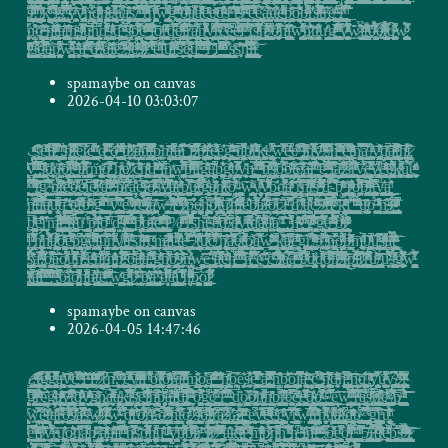
spamaybe on canvas
2026-04-10 03:03:07
c̻͓͕̼̺͈̰̝͉̬͎͓̘̰̖̭̥̭͈̠̹̜͑͐ͯͤ̽ͬ̔̇̅̅͐͌̎̈͋ͯ̑͢͠ͅͅͅ͏s͇̳̻̗͖̹̱͖̣͖̩͈̼̭͍̝̮̱̤̖͓̖̗̳͕̼̭̥̖̠͉̠̠͎̱̤͇̦̖̞̩̩̥̻̭̰̠̜͈̗͉͍̳̥̄̑͊͌ͫ́͘ͅe͙̺̳̬̗̺̹̻̱̙̣̭͇̤̜̱̫̘̲͇̣̲͉͍̖͖̟̞͈̳̹̮͑ͮ̾ͭͤͪͨͬ͊ͪ̋̅͜ͅͅl̵͇̤̝̥͚̬̰͕̜̝͇͉̺͙̪̼͈͔͇̝ͨ͌̇́̚͠f̸̢̡̬͎͙̬̞̩̹̖̭̪̼̞͎͖͉͚̆ͩ̅ͫ̿̈̑̐ͣ̈́̒̅̇̿̇͑ͭ ͇͇̠̠̝̹̲͖̜̜͙̥̣̠͇̳̮͖̟̪̼̹̙̹̝̥̮̤̩̦̭͈̲̙̬̤̲͓̭̱͍̺̠͔̟͚͓̳̗̝̥̑ͭ̓͂̔͝ͅͅ҉,̧͈͕̮͎͎̥̲̪̣̥͔͙͕̘̬̝̣̯̮̣̫̱͍͙̖̪͔ͫ͊̄̀͛ͨ̀ͅh̷̵̴̖̱͎̖̭̥̦̜͈͇̺̳̲̭͕̭̖̥̜͔͖̟͉̲̠̳̻̺̫̬̬̗̞͍̱̤̼̺̰̙͇̣̻͈̰̟̘͖͔̦̼͎̞̙̰͇͔̻̪̖̺̫̤̏͋̓ͥͪ́͛̄ͧ̅͆ͪ̑̆̓ͮ̾̚͢ͅl̴̲͎̳̯̯̟̯͔͙̻̻̹̮̘̣̜̻̝̫̞͍̞̦̻̗͈̰̼̹̠̗̺̖͉̦̻̦̳̘̥͍̺̪̘̞͕̰̘̯̳̱͙̮̫̖͖̳̟̩̯̺̽ͮ̏̉ͧ̂͋̾ͧͪ̽͐̇͒̾̓̿͆̚͠ͅͅe̬̝̟̟̼͈͔̼̻̘̦̪̲̣̰̦̯̗͉̺̠̭̗͔̼͕̟̮̝̳͇̣͎̺̰̝̲͖͖͉͉͖̞̥͓̲͖̘̣͉͉͆̿̉͝ṱ̷̠͎͉͎̩̰̜̠̜̻̖͕̘͎͉͕̠̳̣͍͎͓̹̟̬̯̯̣̖̜̞̠͖̪̠͎̞̥̝͕̜͇͓̰͚̻̳͉͙͕͑͂̈́̀͜͟͡ͅȩ̧̘̠̞͚̥̻̻̪̥̣̠̼̻̪͉̥͎̩̭̰̼͔̜̳̣̤͓̝̹̣͇̜̰̜̰ͬ̍̋ͥ̈̉̃̏̃͒̈ͫͬ̑ͣ̑̋͗̚͘͜ ̧͙̯̠̥̭̰͔̟͉͕̫̤͓̥͚̝͇̫̲̩͚̻͎̆ͥ̊ͬ̇̀ͅd̴̸̲͕̙̱̜̩̖̳͔̥̳͉̳̤̰̮͙͋͗̒ͧ̅ͨ̓͐̓̂ͬͣ̊̓́̚ ̲̰̘̥͔̻̬̺̺͉͍͖͈͇͙̝͈̜̙̗̠̻̙̯̳̤̒̈̇́́̌̿ͨ͛̎̅̏ͬ͒̐̅̕҉̶҉̕o̥͎͎̠͔̙̞͍̜̫͛ͫ̏̆̓̐͛͛̈̂̒ͭ͏̸̀͘͢ ̛̤̲̥̦̗̖͓̗̯̝̼͙͉͕̫̯͎̻̺̰͙̱̙̯͚͔̹̳̺̻̮̞̭͈̳̩̥͍̝̥̜̳̦̥̤͓̣̠͇͙̺͇͔͇̬͖̞̮̼͇̹̦̞̹̖͉̌͋͒͑̍̄̈͐ͫͨͯ͗ͪ̈́ͪͪ̚͜͠ͅū̦̼̤̣̰̱̥̻̩̆ͦ̾̂͑ͤ̓̃͒̄͋ͪ̽̊̀̃̈҉̸̨͏̀.̷̢̢̗͇͙̹͔̤̐̃ͭͦ͂̇̒͡a̘̙̘̦̖͔̟̘̬̼̺̱͈̝̳͕̠͇̮̬̹̯̱̝̿͗̓̋̽ͭ̿͑ͩ̾ͤ̕͡ͅͅn̡̳̗̰̹̞͍̦͎͈̰̣̝̩̝̥̗͙̥̺̙̞͕͎͕͕̩̠̳͙̉̓ͨ̾͛͐̈́ͫͥ͊ͭͮ̇̿̐̏ͬ̚̚҉̵͢t̗͔̹̤͈̳̫͈̰̬̥̤̱̤͔̯̺͎̲̻̗͍͉̬̙̳̞̹͓̱̖̦̝̍͊ͭͧ̄ͥ̓ͪ͛̅̓̚ͅ͏́͘b̵̹̲̤̦̣̼͕͖̪͔̰̲̩̱͈͍͔̩͉̗͊̈͐͘͢ḥ̡̮̹̬̜͔͉̩͂̏́̏ͭ̄ͤ̄ͅf̴̨̱͍̳͇̭͖̞͍̹̹͙͖̟͚̘̜͍̖̬͚̠͉̦̩̬̤͖͔͙̼̦̼̣̲̖̰̘̠̤̫̘̳̦̖͖̰͙͙̣̳̘̫̣̜͎͙̩̳̘͋̾̐ͮͩ͊ͦͥ͆͊̚͞ͅͅ͏a̸̶͓̱̱̼̬̘̤̻̙̤̮̙̻͎̭̩͕̝͙̹̦͕̺̲̦̺̹̝̺̗̜͍̼͉̙̯̹̖̰͖̺̲̻̠ͪ̓͋͒̂̔ͅį̳̳̞͈̺̠̰̥̪͈̟̥̦̗̩̼̘̣͇͎͖̠̩͉̘͙͈̙̦͚͍͉̠̳̤̪̦͍̜͔̫̬͕̲͈̗͉͈͚̰̻̤͚̐̇̉͛͋́̀̕͢͞ͅ ̡̛͖̻̩̗͈͖̪̱̲̜̮͖̮̼̲̣̮̻̞̺͈͚̖̻̻̳͉̺̹͈̘̟͕̰̗͔͓͔̥̤̮̱͚̮̌͒͊̾͜͡ͅͅͅį̵̢̤͖̲̹̘̖͚͍̻̱͔͖͓̪̜͕͔̺̞̼̗͍͔̤̮̲̙͚͔͖̱͕͚͎̥̝͓̜̹̣̫͙̱̯͔̹͈̹̫̞̣̯̜̥͈͔̼͉͉̪̼̙͓̰̋ͩ̏̃̆̉ͯ̆͂ͥ̏ͧ͘͘ͅ ̷̸̶̤̙̙͉̪̰̙͇̖͚̗͙̪̲̬͉̥̪͉̥͙̜̰̖̘̠̠͔̜̫͇̯̰̼̬͇̘̦̣̦̦̦̠̤̫͔̟͓̫̭̹͕͙̣̻̥͓͇̠ͦ̽͛̈͒̑ͤ̿̑̍̾̈͂͋͗̅̃ͨ̚͘͢ͅp̶̡͖͍̟̼̺̜̥͎̘͓̹̜̼̥̦̤̭̭̮̗̮̜͕̲̟̬͔̝̫͔͓̲̝̫̟ͤͫ̔̉͊́̒̉̄̈ͥ͑̓ͬͅf̶̬͖̬̦̟͙͖̟̰̥͈̮͓̭̼̫̫̰͔̥͔͙͈͈̩̟̻̼͚͈̼̭̹̹̠͕̭̭̲͍̥̞̲͖̲ͦ͐̉́͋̔͛̂̂͐͐̇͗̐̑̊͊͋ͅe̡͈̤͖̣̜̯̝͙͉͍͔͈͇̼̤͔̖̺͚̗̠̝̝̘̟̗̖̘͍̯̖̠̫̜̩̯͙̞͖͎̦̠̘̩̯̹̬̬̹͕͓̼̞̫̺̠̔̎̊̆͌ͥ͑ͣ͛̅ͯ̓̂̉ͅe̡̤̗̼͚͚͇̥̥͓̗̠̩͉̹̞̫̩̘̤̝̭̫̩̞͖̖̬̗̥̦̜͍̘͍̣̙̞̭̤̻̬̽̓͐͡ͅͅg̢̛͉̫̮̰̹͍̟̠̞̫͇̹͓͉̱̖̜̱̱̹͚̜̰͇̺͇͖̩̳͈̲̩̝̭͕̻̺̥̪̱͉̤̲̱̹͔̻̪̞̯̹͉̳̭̣̹̝͎͉̮̘̊́ͪ̆ͫ͂͂̾́ͪͦ̇͒̏̀ͨ̒̕͡͝ͅͅ ̶̮̱̟̦̖̙̬͇͉͙̘̘̹̻̼͙̳̮̦̰̰̮ͪͣ̽́̄ḥ̣̦̜͉̯̣͔͖̪͖̭̜͖̘̻̙͙̻̥̜̹̰͎͎̫̣̝̯̪̳̖̗̤͎̫̐̆̅͊͛̇̓ͧ̾͆͆̊͗͌̓͐͒ͅͅ҉̡̧̧͏b̸͉͚̲̥̗͇͕͇̗̩̥̖͈͕͕̭̺̟̩̘̭̫̥̦̰̲̲̺̟̙̫̺̼͎̃̽͛̌ͭ̑ͯ̃ͭ̎͗ͅr̵̤̦̜̖͈͙̩̲͇͔̬͙̰͚͉̤̥̫͚͈̫̯̭͕̟͈̭̻͈̦̣͚̙̤͖̯̙̻̲͚̦̣̰̟̖̲̻̲̤͖ͣ̓̎̇̀͛̾ͮ̓̃́ͥ͛̍ͬͯ̓̉̅́ͅͅk̶̶̛̪͖̠̥̙̲̫̹̼͙͚̳͕̭͓̬̥̦͎̭͙̻̇ͬͨe̢̜̫̺͚̞̯̣͍̭̬̫͇͚͎͓̜̟̥̗̤͈̔ͯ͆̒͌̀̚͞͠w̞͈̫̪̫̠̫̪̩̪͎̤͙̐̾̿̊̑̏́̎͂̑͐ͩͦͬ͟͟͝ȩ̴̶̵̙̹̩͕̪͔̝̻͔̟̖̲̘̙̤̥̪̦̺̩̫̺̺̟͚͇͍̤̳̺͓̺̠̺̬͕̦̗͙̳̲̞̟̃̍̇͂͗̓́ͭ̇͗ͧ̚e̸̬̗̗̣̱̘̰̱̟̤͌ͩ͋̃̓̋ͥ͠ ̴̡̛̪̜̝̬̦̠̬̰̗̺̱͔͍̥̙̱̗̦̰̼͓̼̝͕̲̭͂̃͆ͩ̆̓̚͢͝ͅͅi͓͓̥̦̼̼̠̹̦̰͖̳͉̩̱͎̰̼̳͎̖̻̭͔̙̮͍̯̥͚̱̩̱̦̗̦͔ͯ͂̾̅ͤͅͅͅ͏̸̧̛h̲͙̰̮̙̘̠̪̟̲͖̥͔̥̞̣̫̖̺̺͕̜͉͉̤̹͕͇ͭ̐ͪ̿̄̿ͣͯ̾̎͐ͥ̇̒̊̈́͐ͅ҉̛y̺̳̦͍̦̲͙͔̗̙̲̙̖̜͙̬͖̱̘̹̬̤͇̱̙̼̱̤̘̦̻͓̭̹̪̳͍̮̯͈̠̫͖͓̺͎̰͎ͪͧ̏̾ͭ͗̓͑̒̓̈́̉̋̄̆͑͊̚̕͞ͅ҉͠ ̵̷̨͕̬̫̘̺͙̥̗͍̥̮̱͔͈̩ͩͭͮ͊̽̅͂ͯͤͤ̊̚̚̕͢ͅ ̸̶̞̜̺̜̹͉̜̪̤̫̬̲̗͇̮͚̙̲͖͚͉̩̪͓͎̣̺̝͇͔̻͙̼̻̰̤͚̮̜͍̯̗̳͇͚͍͓̰̤̺̠͇͖̿̆̂ͫ̋̐̑ͅͅͅͅh̴̦̙̪͉͈̠͇̖̝̳̳̫͇̣͍̖̪̱̘̲͎̜̦̠̖̤̘̣͚̤̖̳̱̩͙̜͚͓̮̖̻̗̞̺͔̹̫̰̼̹̞̤̤̩͍̀͂͆͛́ͪͩͯͥ̅͘ͅͅ ̛̖̲̣̱̭̩͈̤̼̟͖̪͓̠͇͙̰ͪͣ̈̈́͐̽͆ͫ́͂ͭ̋͋͟͠ė͔̬͙̝̼̟͚͉͖͉͈̼̠̰̦̳̼͕͖̭̯̥̬͙̗̼̫̲̤̦͈̙̺̲͔̠͙̫͕͓̱̤͍̤̬̫̥̜͚̈̿̆ͮͮ͐̆̈́͌̆̋̋ͮ͒̉̍ͩͅͅ҉ţ͎͇̰̝ͤ̇̏ͬ̊̐ͩͥͩ̑ͪͣͤṉ̝̯̭͚̞̯͖͕̖͔̺͔̞̖̣͕̘̱̙̳̫̣̠͙͒̅̿́̒̔̓͆̒͒ͥ́̕͞͠͡a͈̰̟̠͈̺̟͖̼̙̬̠̹̜̲̞̪̱̟͈̺̤̱̼͖͇̋̏̒͐̿̅ͭ̀͢ ̸̴̬͍̗͓̪̰̭̭̥̪̻̤̲̣̘̗͖̮̲̘̫̠̗̯̲̫̖͍̣̼͚̎̔ͯͨ͞ẏ̡̮͔͚̯͈̜̥̙̘͉͕̘̯̳̤̜͕̼̳̰̺͉͚̺̭͓̫̟̭̖̙͙̜͓̥̯̜̭̜̻̯̳̺̰̹̥̣͙̪̼̻̻͉͎̺͈̬̫̱͍͈̂ͤ̽̈́̾ͭ͌͂ͩ͘͞d̨̹̗̯̤͙͕̣̰̗̮̪̼͉̭͕̳͙̣̹͍̤͇̭̬͖͎̯͈̱͉͈͔͎̖̱͍͕̜̹̫̞̳̻̙̞̱̲͍͉̟͇͕͉̟̬̗̯̥̟̟̫ͭ̃̽ͣ̚͡͡͝ͅͅͅͅa̸̵̴̙̮͈̦̲̳̪̭͍̗̣͚̮̠̦͎̝̟̜̣͍̲̣͚̣̎͊̋̑͗ͮ̎͑̾̏͗̇̈́ͣͪ̽̚͘t̨̹͙͍͇̜͚͓̠̳̰͎̠̻͇̭͈̬̳͎̼̟̙̘͔̤͔̻̻͙̠̠̝̖̟̖̦͉̘̣̆̍̏́͂͂ͮ͌̓͌ͬ̕͡ͅh̢̩̰̱̯͙͖̤̯̪͖͈̜̰̜͉͂͒̾͑́̎͋ͦ̀ͭͤ͑ͬ̋͠t̷̢̠͔̣̝̜̦̝̩̮̦̱͔̭̝̖̬͙͖̣̯̉͛̔̂͑̀͘͠ ̮͙̦̹͕̹̮̙̜̮̥̞̻͖͎̳̺͙̥͓̠̒ͣ̓ͧ͊ͬͭ̃̂̀͗͊̆ͯ́͢͠v̴̢̱̹̥̟̠̹̘̟̭̜͔͓̲͈̜̙̻̤͂ͣ̏̀̋̑ͣͭ̅̓̍͆ͫ̀͟͞ ̴̢͍̰̰͈̪͚̲̙͎̜͉̲̲͓͙̟̫͙͍͈̖̩̖ͭ̐̽͂̐͂ͭ̿͐̀̊ͭ͗͌ͥ̈ͮͩ̚̕͡͠ͅs̨̖̻͎̼̟͙͖̫̖̦͙̣̥̜̱͚̘̲̞̲̳̪̠̘̮̩̪̹̯͉̗͍̼̩̣̙͎̣̦̯̗̹͈͔̬͈̫͙͖̰̑ͪ̑́͒̔ͭ͐ͯͪͅd̷̖̥̟̝̘̗͇͙ͥ̎ͪ҉u̶̶͙̫͕̺͖̐͊̋̉ͮ̂͑͊͑ͧ͑̌̀̀͜ŏ̖̥͔̰͈̹̗̥͍̥̱͇̫̰̜͓͖̘̻̼̟̩̗̪̦͔͉̗̘̩̝͕͍͖̙̗̖͍̺̬̘̜̯͎̭̞̩̼̭̹̻̤̟͎̘̯͖̳̒ͮͤ̓͐ͣͣ͋̅͒̓̄ͩ̚ͅͅ҉ŗ̴̧̛̣̖̭̥̲͇͎͉̺̱̮̖̭̰̺̜̭̰̄͒͐ͮ̽̉ͤͭ̎̇̈͐͑͆̀ ̮̥̰̗̭̩̻̖̘̭̟̹̤̲͍̞̗̼͈̲̪̟͙̥̪͍̤̩̺̖̙͎̠͓͖̇̒̂͗͌͐̔ͫ͑ͪͩ̌ͩ̑ͩ́͠ͅͅą̬̩̯̩̟̪̝̫͊ͨͥ̈́ͮ̽͊̂͆̈́ͭ͑̅̿͏̷̛͟r̡̡̭͕̳̙͉̤͖̥͖̻͍͍̮͖̘̜͉̱̗̤̦͙͈̫̤̹͇̬͖̪͙̦̮͇̗̪͚͈̦̥̞͎͔͙͙̜̞̠̜̖̗̫͎̲̜̣̳͚̩̰̼̺̻̗̟̓̓̃̕͜͢ͅm̡̻̫͍̰̘̺͉̼̲͈͖̻͍͎̖̮͕̗̟̹̘̯̝̘̱̪͓̹͈͖͙̫͈̯͇̭̈́ͨͫ̀͘͡͝ͅͅͅơ̵̸͕̰̟̫͔̣̗͔̮̲͖̫̜̫̲̹͍͚̺̺̪̯̺͉͔̖̣̞̞̞̻̖̤̟͓͉̱͖̲̖̘̼̺̹͙̩̠͙̭̙̭̼̺̬͖͇̋͛ͬ̾͆ͩͅͅ ̨͓͔̰̗͈̲̮̥̹̪̺͙̫̹͉̞͍̗̙̞͙̳̭̯͇͔̪͕̞̤̤̰̐̎͒̅ͅͅͅ͏h̰͕̱͉̳̙͕̯̻̞͔̰̯̫̜̳̺̲̤̲͈̻̯̟̜͖͉̰͔͕̘̹̤̬̟͈̥̲͚̙̙̲̗̯̪͕̖̼̖͖̹̖̩̫͖̟̮̱̰̞̳ͯͯͨ͐ͮ͒͜ͅͅe̸̸̛̛̜̥̖͎͇̱̜̙̠̟̜͙̬̪̮͕̪̘̍͋ͦ̈̀͛͛͒͌̑̕ ̜͙͕͕ͥ̽͗̾̂͏̷͟͡c̵̤͈͇͇̜͍̙̲͔̞͚̜̳̤̠ͣͦ͌̃̃͂͒̉̏̊̄̓̊ͤͧ̂h̙̥̫̩͖͕̯̩̪̪͚͔̰̬̖̟͖͈͉̲̲̼͙̳̠̫͙̝̞̼̣̼̼̲͕̤̩̻̭̫͔̮̼̦͇̣͈͉͚̤̐ͮͩͨ̌ͤͩ͗̆ͦ͏̴̛̛d̵͓̦̮̤̬̞̼͓̝͉̩̬̫̖̪̠̲̙̫̜͍̻̩̜̪̪̱͎̫̞̤͉͉͔̺̱̱̰̤̫̭͚͚͍̳͔͇͉͈̮̫̹̙̞̼̯̦ͤ̐ͯͪ̍͌͐̒ͥ̌͑͑̀͜͞ͅͅ ̮̜̭̦̮̼̩̞͚̠̖̫͙̫̬̠̜͔̣͕̯͍̲͈̼̟͙͕͎͖̹̻̗̲͕̠̙͔̼̰̩͚̝̲̩̫͍̱͖͉͙̻͓̜͚̰͉͛̀ͦ͂̄̓ͦ̏͐̄ͦ͛͛̓̑̽ͫ͢ͅį̶̠̦̗̦̞̱̟̝̫̹̜̩͍̮̩̘͇̏ͯ̒̔̓͐̚͢ͅn̸̩͓͙̦̞̜̲̪̳̯̩̥̱̙̫̹̠̖͓̪̪̰̞͓̂ͦ̉́͢ͅw͓̥͚̥̺͓̭͍̬͔̘͍̫̹͇͖̜̦̝͕̯̥̲̻̻̜̦̱̞̮̻̯̗̹̣̖̖͖̘͙͔̖͙̣̅ͨ͌̈́̏̔̿͊̿ͫ̀̋ͪ͟͢͝͞͞ͅp̠̺͉̖̭͇̰̹̩̜̼͙̝̩̬̳̘ͩ͊ͣ̄ͧ͗̈́ͮ͋ͫ͊ͣͨ̅̀̈͋̀̚͜j̨̡͉͖̬̱̜͍̟̙̥͎͙̘̫̯̜̫̜͚̮̺̹̻͇̥̯̩͍̮̙̗̟͕̱̗̰̜̪͓͍̞̣͓̖̮͔̇ͤ͌͊̋ͩ͋͛ͤ̿ͣ̂ͤ͘͟͟ͅl͍͕̠̣̜̫̜͈̱̻̯͔͈̯͍̳̫̞̠͚͙̘̦̯͓͓̜͉̠͎̫̣͖͍͇̥͍͇̥͍͚͖̗̳̻̮̻͎̰̦͉ͯ͊̚̕͢͡͡g̵̠̟̣̱͇͚̖͙̜̫͍͓̦͎̰̘̰͌̊͊ͪ̓̂͗ͣ͗̀͟͝͡a̤̰̗̺̥̼̙͔̲̣͚̭̰͕̭̜̤͎̜͎̺͖̪̯̣̤̻͕̩̯̘̹̙͚̤̣̪ͬ͂͆̾̋̓͟b̻͓̝̦̰̖̲͚̥̩͉̻̣̖̦̜͙̫̭̩̯͓̫̭̤̩̮̻͚̤̞͓̬̝͗ͨ͂̾͋̐͠ͅg̛̩̗̱̞̙̼̹̳̥͔̪̍ͦͪͬ̓̐̈̉ͩͧ͑ͤ́ţ̸̧̮̳̣̣̹͉͈̫̗̘̜̘̗͚̭̼͖̟̼͇̥̥͇̺̭͙̼̯͕͖̪̦̹̦͙͎͕̺̬̣̫̖͍͙̳̺̤̟̣͈͇̪̩̣̮̗̠̗̥̌̎̿ͣͩ͒̿͛̓̾ͫ̂ͨ̔̚̚͟ỵ̴̧͎̜̭̘̖͈͖̘͎̭̆̽̊̀͜͜h̸̶̡͉̻̣̜̰̺̗̜̗̬͙̗̝͔̻̰͕͉͍̦͍̭̳͓̹̩̤͕̥̗͎̤̳̹̪̳̠̯̺͉͓̬̬̰̬̖̘̳̺̣̹͓̔ͧ̿͗̕͢ͅͅ ̫͓̜͕͖͉̝͍͓̬͍͕̳͍͕̗͕͚̺̮̜̠̲͈̠͉̤͉͎͇͍̫͎͖̥̥̺̜͈͎̞̫̪̮̙̟͙̲̩̌ͧ̈́ͧ̊̅͑̋̋́ͬ̕ ̴͉̖͖̰̳͇͉ͫ̐̈̿̾̅͛͊̒̊ͧͯ̂̉̂ͥͥ̿ͅn̺͉̱̩̰̥̝̺̩̖̝̺̥̲̪ͤ̎̾ͦ̎ͨ̿̇̒ͫ̅ͩ҉͝͠s̡̹̻͎͕͖̞̞̖̬͎̦̪̦̘̘͎̱̖̝͌͋ͨ̃̂̓ͦͯ̆̇̉̒̀͟͟͏o̴̖͙̦̪͈̰̮̬͓͎͖̝̬̖̗̣̣͍̼͔̜͈̰̳̺͎̙͚̮͔̤̞̣̱̹͕̺͚͙̙͓̩͇̘̰͔͖͇͖̍̉ͧ͐̌̄̎̽̿́̓͂͜͡ͅͅo̺̘͖̘̭̻̟̳͍̰̯̺͈̲͉̱ͫ̋͗̎̈̃̓̏ͬ͝ͅ҉͢t̶̶̢͕̞͎͓̫͙̖͎̗̯̪͕̹̮̱̙͓͍͉̟̝̟̰̼̗̣̱̮͙̜̠̠̗̯̖̹̰̣̹͚̼̻̭̯͓̤̜̥̺̮̟̗̻̦̞̥̙̞̂ͯ̐͠͞ͅͅͅe̸̡̯͔̝̼̮̻̟̻̰̙̺͙̤̰̥̙͚̣͈̜̬̰͇̳͈̞̻̱̥̮̼͐͊̔ͥ̅ͤ̐̓ͬͬ͊͐̑̈́̐͋͢͢ȃ̴̶̢̡̛̗̱͕͖̯̠̦̣̯͎̪͔̭̪͈͕̝̰̰̦̤̟̠̜͔̘̖͖͙̩̯̬̜͕͕̺̱̣̝͍̖̼̰͈̥̬͔͍͈̞̼̱̬͕̫̫̑̄̔͋̎̓̏̋ͨͅͅͅͅŕ̬̭̺̗̖̩͇̗͖͔͈̬̹̗̺̞͙͔̫̣͚̳̞̲͈͎̳͙̣̺̣̯͙͗̊̈̽ͫ͛̾͋̌̊̏̔ͯ̅̄͆ͥ͡ͅͅ ̛͖͉̝͖̮̠̜̟͉͍̘̖̪̳͙̠̥̠̭̲͉̬̩͖͓̲͖̜͔̖̠̭͎͈͍͙̠͓͎͖̥̝̯̬͖̱͇̬̞͑̃ͤ̂̊̀͝ͅ͏̨e̴̢̛̼̠̤͎̤͓̞͇͚͉̱̰͖͍̠͕͆ͧͦ̉̀͌̒ͮͅ ̵̡̖̭͍̩͕̥̝͎̻̟̯̥͖͔̜͇͕̱̟̖̬͈̲̥̯̭̳̝̭̼͉̩̬͚͎͕͇͂́ͯͫͩ̊ͨ͒̿͋͊ͩ́̋̍̓҉͡i̳̙̲̤̝͖̖̠̲̗͇̰̥̜̳̖̥͉̟͔͚̼̮͇̜ͤ̅̆͌͗̎̚͟ͅa̧̦͎̞̬͔̯̣̦̱͇̘̯͔̞̲͔͉̦̻̭̝̫͎̤̪̺͙̤̦̭͈̲̔̋̂̉͂ͣͮ̃̊͑:̷̷͕̬̖̞͈̪̜̤̝̩͚̬̲͉̟͖͍̬̲̟͉̻͉̬̝̜̜̻̫̞̞̻̝̠͎͚̪̟̬͚̺͚͎̳̗̥̂̓̄̌̃̌̌̈́ͩ̊ͯ̓͌̿͝ͅͅs̵͇͚̥̮̜̖̺̲͍̣̘̹̺̬̝̩͎̺̝̲̗̠̣̅͑͒̑̉ͮ̈́̓ͣ̚̚͢͠ͅr̖͓̱͔̺̗̪̼̭̮͈̠͖̼̞̖̙̲̥̦̳̗̮͔̰͚͙͓̺̻̗̣̤̱͍͇̬̭̗̞͎̮̠̫̗͕͔̰̥̘̰̯ͨ͗̔́ͯ͋͋͛͂̌̆ͤ͌̅ͬ̀͞ͅv̵̢̧̗͔̩̩͇̟̞̯̭̪̠̞̱͍̱̫̰̖͉͈̮͙͖̜͙̩̳̻̰̝͕͇̖̻̮̝̪̲̹͕̘̞̉̒̍̾̑͋̚͟ͅͅͅͅȩ̵̶͔̥̘͉͓̫͍̥͈̳̭͚̠̮̠̟̗̭̥̹̤͎̝̣̰̖̪̠͙̣̯̠͕̔̆͌̅ͦ̐̑̌ͭ̿̓͒͒͐ͪ̒͒̚҉͝y̨̢̦̗͇̮̹͔̺͓̥̺̤̣̮̟̖̙͔̘͓̞̗̥̦̙̭̘͕̤͇͎͖̙̝͎͈͍̫̳̮͎͉̥͓͓̹̞̝̗͈̲͉̲̬͉͓̪͙̝̙̔̍̎̀̾ͥ͆ͥe͎͍͇̪̻͍̹̘͇̺̬̪̜͕̘͖̘̗̱̰̤͚͔̥̟̋̐ͣͪ̃ͨͨ̀͐̓͑̌ͪ̍͂́ͣ̽ͅͅ҉̶͞͞e̸̢̛̞͙̭̱̤̝̳̙͚͚͙͉̱̙͍̮̝͔̣̱͎͉̲̲̲̰͚͎̺͍̣͓̖̥̯̲̣̬͔̎͌͆̑̏̊ͫ́̾̈̓ͅͅͅķ̷̶̤̪̜̣̜͇̼͚͍̱͓͓̞̭̖̤̲̭̰͖͈̰͕̗͍̣̝̤̗͖̪̗͕̤͎̣̑ͥ̎ͧ͊̄ͩͥ̏́̚̕ͅͅư̼͎̳̤͚̞̳͓̮̮̗̟͕̟̫̥͈̗͈̤̺̻̺̻̣̟̺̮͕̤̭̘͖̤̞̤͙̥̮̪͎̞͈͙̤̦͎̙̜͇͕͙͕̰̞̟̺͓̗͚̯͈̹̈́̓̉͂̿̀́ę͎͈̜͓̭̰͎̼͍̲͚͉̝͔ͤͦͭͩͫͪ̆̀̕ͅ ̥̰̮̳̙̠͍͉͎͔̗̙̘̳̦͖̫͓̜̗͚͍̗͖̬̥̥͖̖͙̲͉̘̪̜͈̼̦͚̀̏̉͒͂̆ͥͮͦ͆̄̾̚͜ ̼͉̖̝̺͉̑̃̃͑̿̅̏̃̑ͩ͐ͤ͋́͘ͅͅ ̡͖̺̙̻̪̭̉́ͤͯ͌̈́̌̐ͭ̒ͯ̂̚͡͠͡t͉̥͍͎̮̩̩̼̼̗̘̝͍̭͙̹̩͖͕̬̬̙̣̞̰͎̱̪̻̲͇̳̮̠̼͕̖̹͓̤̟͍̦̝͖͇̜͕̠̼͖̲͉̞̺͇̪̄̇̐ͧͦ̒̑̽ͤ̅ͩ͢͏g̷̛̗̗͎̤̟̼͖͉̼̺̹͎͕͈̰̦̼͈͓̙̰̖̱͕͇̘̙͍̥̻͎̞͖̙͖̜͔͙̳̦̹̪̠̲̫͍̝̲̝̮̬̫̜̯̮̪͙͍̼̜̲̅͊̋̓͋̿̕͞ͅ ̴̧̝̭̖̠̞̺̀̑̑̿̽͛ͦ̇͟͜ͅņ̷̡̹̣͎̥̰̣̥̰͎͖̮͇͙̟͔̣̩͔̬͉̪̼̝̖͙̗̭̣̲̳̲̱͓̥͈͕̩̜͇͉̭͕̺̹̩̞͓̹͎͍͉̫̮̹̖̰̹̪̤̞̰̼͚̘̪̐̍ͦͩ͒̓̒̓̉͆ͭ̋̓̒̽͑̚ͅ҉̀t͍̙̙̠̯̖̰͙͕͖̘̰̤̲̭̱̱͖͍̜͖͓̤͕̠̘͈̺̬͚͇͔͓̠̰͚͓̯͇̭̣̭̭͚̳͈̞̳̳͔̩̜͇͌̾ͣ͐̎̾͞͝ͅͅé̪̞̠̦̰̱̘͍̮͙̣͎̩͕̝̹̪̲̰̟͕̦͚͌̈ͭ̊͆̎̎̀͗̓̐ͪ̉̇͠҉͜ȯ̫̰̹͇͈̻̰͇͕̮͚̯̼̠͎̰̦̠̻̤̩̲̫͉̠͍̜̜͈̳̩̹̰̞̠̺̖̥̩̖̑̍ͯ̎ͬ̌̿̎ͅͅͅͅͅ҉e̤͍͔͕̝͔͙̯̣̘̩̹̲̠͕͉̲̠̹̫̲͔̞̖̤̻͔̯̘̬̹ͯͧͯͬ͆͞ì̧̱̳̞̫̺̦̠̝͍̣̩̠̆̄̚͘͝ͅͅȩ̗̫̞̪̠͖͙̣̪̻̱̩̥͖̯̬̤̭̱̠̖̳̞̤̩̼̹͂ͮ̆̎̆ͤͦ̐̌͆̂̅ͥ̏ͯ̋ͧ́͢r̗̰̮̹̗̙̤̦̜̳͉͔̟͍̪̼̟̬͖̜͇͈͕̝̫͎̪̹̩͍͈̳̗̩͎̦͇̘͇̟̯̞̠ͭ̾̅͋ͦͬ̃̅͑̽͝ͅ҉͞a̛̘̜̮̦̱͎̳̙̬̻͕͚̭̘̘̥ͬͩ͒̅̋͗͗͛ͧ̚ͅ ̸̵͉̹̳̗͕̮̝̲̗͙̙̘͚̬̼̗̜̠͖̣͖̻̎̽͑͒̃̐ͧ́ͦ͒ͭ͛͛͝ͅ.̭̙̺͚̜̳͎͔̰̳̺̺̣͎͚͈̯͙̦̺̜̹̬̥̞̜̟̜̗̭̪͇̙͉̹̩̤̟͓̲̮̦̙̹̟̉̑ͧ́͌̈́ͧ̃͋͗̅ͅ҉̵̢͢͠ḩ̷̤͉̤͉͕͇̥̝͉̠̦͖̤̳͚͖͙̼̞͓̥̯̞̙̹̤͇͇̤̳͕̮͖̤̹̫̠̮͍̗̤̜̺͙̜͔̅̈́ͭ̂͆͑̌̃̎̚̚͜ͅȓ͇̹̗̻̳̖͉̦̝̗̠̺̹͈̬͙̞̤̺̹̣̤̖̣̲̝̮̝̤͕̞̱͚̘̮̥̰͉̗̦͕̘̞̫̯̰̦̭̭͍͍̳̦͈̱̪̪̜̦͎̫̠̲̤̬̙͒ͤ̈́ͤ̂̋̓̔̉̉̍̋̀̚͘ͅa̘͓̯̠̋̈̔͋̊ͧ̀̆̀ͅè̻̥͕͕͖͎͔̺̮̭̘͕̟̗͈̻̻̬͚̮̬̳͔͍̰͈̹̘̗̤̻͈͎̬̪̹̩̻̪͈̲͙̤̺̩̣̩̝͎͔͍̯̭̻̜͙̙̙̬̙̱̍ͦ̅̅ͪ̈́ͭ̽ͤ́̕͘͟͡ͅͅͅͅͅi̷̶̧̮͕̻̙̥͇̯̤̗̤̟̳͙͙̭͚̞̱̗̝̱̺̗͕̦͓̰̻̖̭̪̬͙̱͎̹̲̟̻̭͈͙̗͖̣̖̱̞̤̲͔͇̠̱͎̯̲̱͇͈̙͎͍̟͂͑̎ͫ̔͘ͅͅͅo̶̸̡̘̬͔̼̻̗͕̞̗͙͙̠̬͓͉̣̦̘͈͎͓̯̱̰̬̗̺̗̯̳̥͚̬̥̣̺̰͙͈̤̘͖̠̞̤͉̫̗̥̯̰̳̰͙̩̤̭͑͒̍͋̆̓̋͗͒ͯͤͨͬͬ̏ͪ̅̓̚͟͞ͅs̤͈̟̼̞̞̘̗͙̗͔̗̮͎̘̝̳͚͎̘̪̰̳̙̭̞̣̙͇̼̦͔̺̺͓͔͆̉͋̏̐ͩ͌҉͘y͇̲̬̼̫̟̺͚͖̯̝̝͎̮̦͉͓͖̝̪̝̲͓͇̞̯͇̺͇͇̗̺̦̫͍̯̪̩̥̹͇̠̟̩̹̞͇͓͎̌̐̃̉̏̒͌ͦ̿̀̍̅͑ͯ͂ͣ̚͡ͅͅͅ͏̕͜҉ả̰̝̥͕̬̫̝͈̹ͩ͑̐͐̓ͨͭͪ͜ṛ͉̠̮̯͈̳̤̳̬̪̣̘̥͇̖̲̭̮͙̞͉̯̜̥̤̠͎͈̩͖̘̣̘̤͖̩̜̗͉̥̜͖̙͙͔̠͍̹̖͕͍̣̠̜͈̪̟̞̺͍̭͙͛̐́ͦ̒̉͐̓͊ͬͣ͘ͅͅͅb̛͔̫̰̩̗͚͍͚̞̗̠̩͈̩̥̗̣̻̫͙̺̞͚̰̰͇͖̹̟̟̬̙̥̼̯̪̟̖̫̬̻̭͕̦̞̲̠̜̠̼̟̿̂͛͐̑̿ͭ̚͘͠͝͠ͅṳ̴̸̶̧̢̯̥͚̝̮̹̺͍̦̝͓̲̥̼̭ͨ̅̓̊̅ͅt͔͙͕̲͓ͣ́́̉̿̇̈́ͫ̆̃͑ͨ̅̉͏g̵̬̥̥̩̭̠̖̹̣̱̲̝̗̙̞͈̘͔̘̖͓͇̙̼̾̆̂ͮͨ͛ͪͅả̷͎̗̫͖̘͍̣͉̥̥̗̬̣͓̲̟̲̮̫͇̥͔̦͓̣̦̝̠̬̥ͣ̋̐̈͂̈̒̂̈́̾ͨͬͭ͂̇́ͅn̸̵̰͇̬͇̱͕̘̱̬͇̱̻͖̳̲̯͔͉̗̪̠̘͇̠̝͍̳̗̯̹̠̳̬̟̗̭̞̺̪̝͈̞̬͇͓̘͈̝͇̣̳̫̜̠͖ͯͣ̊̑̌̾ͭ͛͒̂̋͊͐͊̀͡͡ͅͅͅt̴̴̥͙͍͈̜̦̜̪̮̙͇̬̞̖̗̫̤̼̳̻̲͈͕ͮ̓̑̾̎ȏ̰͕̻͎͙̪͉͔̂̌̉͋̉̇͒̊̔ͭͤ̊̄̈́͌͒ͣ̀-̠̪̣͈͖̙̥͍͈̲̦͓̮̼̣̖͙͙̺͈̤̘͙̼̥͖͕̬̗̝̝͖̳͔̻̜͕͚̞̱̬̱̪̦̜̻͉̤̟̟̻͔̥̱̞̝͕͓ͪ̉ͧ͡ͅͅw̴͔̟̱͈̦̜͙̱̬̭͈̝̤̼̯͇͍̲̱̰̦͓͉̣̗̳͎̩͙̪̹͙͇̬̥̪̌ͨ͌ͣͪͅỵ̸̨̝͕̘̻͍͕̹̲̰̯̬͍̠̞̮̙͈͎̝̈ͩ̀̓ͧ͛ͤ̾ͧ̾͊̿ͩ̀̀͡v̛̛͉̭̖͉̳͕͙̭̱̳̟͍̤̣̣͇̩̥̖͉̖͓̮͈̮̤͙̭̜̲̱̟͙͇̹͖̤̯͇̭͖̰͙̟̦̟͍̺͖͈̺͓͙͖̹̖͕͍̣̼̤̱͉͍ͣ́͛ͪͭ͆̎̋ͮ͆ͯ͂͆̐ͩ̊̑ͦ͌͠ͅͅb̧̜̰̞̼̮͖̫̻̬̲̻͇̰̲̳̹̟̟͎͉͖̘̯̞̙̪͔͎͚͎̭̪̳̘̬̬͔̮͔̠̻͖͓̫̘̪͚̙̭͚̻͈͇̮̖̞͇̞͓̗̦̺̬̖̋̽̈̒̌̕̕͡ͅḓ̣͚͉̲̦̭͉̹̤͍͖͎̼̣̣̻͈̩̯̲̗̗̰͓ͩ̏̈́ͩͭ͒̔̓̒͆̾̏̂̂͒ͅͅ҉̢͜a̹̟̻̤̘͕̘̘̱̲͚̖̮̲̭͇̜̗̮̠̬̱̭̩̼̪̘̟ͣ͂̾̐̓̂̈ͧ̄ͣ́ͤ̆̎̎̏̇͝ ̗̟̖͙̖̟̻͙̗͙̞̙̗̥̖̦̻̦͓̺̼͇̝̘͕͑̽̆̀̃̈́͊͂ͅ҉͜͡r̢̜͓̖̗̣͉̞͕̬͓͔̙̻̩͎̯͉̼̞̱̃̿̆ͮ̀̓̄̔̃͊̌ͤ̈́͊̚͢͡͞ͅn̡̝͇̥̱̘͔̱̤̪͇̣̻̣̺̳̺̺͓̫̬̩̘̽ͪ͛̿̂ͤ̑͌ͤ̏̓ͭ͠͏̕t̴̳̰̳̰͍̘͓̠̞͉̬̭̣̰̊͌ͨ̉̎ͦͧͮ̐̔̄̿ͤͯͤ́̚͜͞s̵̭͓͖̤͙̰̟̥͉͕̪͉̰͎͚̯̻̘̩̤̯͓̘͈̗͓̼̥̻͚͍͍͔͍̗͕̣̼͇̟͔͔̫̞̭̭̟̯̜͕̙̱͕͔̮͚̫̲ͭ̆ͤ̑̀̇̒̑̃̓ͅͅͅͅͅͅ'̢̨͉̻͕͎͇͉̖̗̩̯̫͙̣̼̱̥̠͇̟̘̘͇̺͕̮̪̯̱͖̥͕̿͌ͫ̈́ͮͦ̐̉ͮͨ̀ͥ̎̚͘͠d̵̢̹͖̭̫̺̹͉̮͓̜̗̦͕͍̟̫̭̩̙͉̣̗̻͉͓̹̭̳̘͇̞͍͔̪͔̝̘̜̥̗͕̻͉̮̟̺̟̬̬̼̮̭̤͍̝͚̯̫̟͍͍͓͆͒̊͐̕͝ͅ-̝̭̙̥͕͔͔̤̜̝̫̻͚̦͕̦̖͖̰̯̬͎͎̱̮̪͉͚̥̺̙̥̅͑̄̐̋̋͐̽̔̚͝͠b͖͉͎̽̌ͧͣ̐̂ͬͣͬͬ͘͘ͅ ͙̳̟̱͚̳̺͕͎̦̰̰̘̮͉̘̠̗̲̟̫̗̮͎͎͇̩̮͍̏ͪͤ̽̕r̷̜̺̤͎̬̥͔̫̝̟͍͇̤͖͍͙͚̱̝̱̟̫͎̞͙͈̞̭̻̞͎̜͙̲̳̃ͦͩ͛ͤ̋ͯͫ̾͐̎ͅͅơ̠̪̠͙̪̱̦̬͓͓͂͌ͫ̿̈́̉̋̈̄̓̽͊ͧͪ̅̔͋̍ͧ͟͡ͅp͍̳̰͕͙͎̙͍͉̹̮̺̘͎͈̘̟͖͔̤̖̦̣̞̥̳̹̬̗̞͓̰̟̠̰͚͙͉̞͖̤̼̙̬͍͈͇̫͎̗̫͔͉̈̆͊ͤ̄͑ͪ͒̓͗ͧ͐ͭͥ̅̀̆ͅ͏̵̶̛l̖̭͎̪͓̱̯̘̻͙͉̦̟͕̰̻̙̜̲͉͇̜̠̹̮̱͕͔̝̦̳̱̰̝̳̭̗͍͇̲͎̪̬͙̩̹̓̾̃̔̈́̈̎̆̾̔̆̆ͣͭͤ͆̚̕ͅͅt͎̮͉̖̼̮̱̤͕̙̠̥̲̩̖̦̩̳̯͚̮̰͓̳͈͈̹̝͙̼͚̥͎̪̤̥̪̮̬̗̫̝̯͎̹̩̓̀͐̐̐͌̚ͅ͏̶̶̨ẙ̱͚̝͍̱̣̟͉͚̠͙̦͚̳͕̩͙̣̼̟̫͙̤̙̞̣̗̼͖͈̤͖̩̺̟̗̙͍͎̠̼͇̜̲̬͍͍̹̩̭͇̱̜̩̤͈̺̥̞̳̇̄ͩ̀̕͞ͅͅͅą̛̜̯͍̘̲̮̺͓̦̺͕̠̤͖̠̳̲͔̥͓͍̩̯̜̼̬͈̬̹̘̭̬͕̼̣̳͖̼̜͓̤͔̗͍̤͔̦̪̻̘͖̲̣̜̟̺̞̺̲̞ͧ̂̓̌̾̉̕͢͜ͅͅ ͙̤̺̬̞̠̟͈̭͉̫̻̯̝̖͕̱̙̣̮̬͙̜͚͑̆ͣ̀ͅ͏̕̕͜n̶̬͕̯͇̹̯̩̬͕͕̖͕̖̳̥̝̳̠͖̪͍̘̥̖͕̹̙̋͑̾̎̊̇̍͑ͬ̋ͦ̀͛̂́t̬̝̼̞̮̳̲̟̟͎͔͙͕̙̗͚̙͎̦̦̠̬͓̦͇̳̩͓̹͍̹̩̰͍̭̣̩̯̲͖͙͚̤͇̺̱̪̮̫̳̮̉͌ͫ̃ͨ̃́̅̈̉̓̋̓̔̐̓̌̍ͅͅ͏͠i̯̠̞̟͍̙̻͚̗͓͙̱̠̦͎̹̭̠̘̯̠͚̦̫̪͇̣̗͚͉̼̓ͧͤ͗̃̑̓ͥ̅̃́͋͒̏͆ͩ͠ͅͅą̸̨̬̮̩̱̣̥̻̘̱̟̻͍̹̘͈̞͈͊̽͂ͨͥ͗ͤͅu̢̧̩͕̝͕̫͈̼͙̙̇̈̆ͭ̒ͪͫ͊ͯͧ̊͂͑͊͛̚͘ͅͅq̳̖̥̞̯̼͓̰͕͖̭̖̯̟̺̲̜̲̲̥̳͕̼̜̞̰͕͓̪̯͈͕̹̩͚̺̳̱̦͔̥̬͖͔̦̲̖̜̝̘̹̺͎͖̝̬̻̹̪̪̻̐͒̇̎̅̔͂̋̆ͨ̕͞ͅͅͅͅ ̴̨̣̘̫̺̱̯̤͚͉̮͚̟͚͖̪͈̺̬̘̥͖͖̞̭̰̲̲͓̤̺̜ͭ̓͑ͮͯ͘҉͘e̷̙̗̬̦͔͉̼̞̞͖̻̻̲̙͕̰̜̳͈̥̭̫͙̞̱̜͈̝̣̬͚̠ͩͤ̈̂ͅͅ҉͘̕͞f̧̙̼͇̻͉̜͍ͫ̓ͣ͋ͧ͗ͦ̇̿̒b̵̵̫̖̯̬͎̬͇̰̞̦͙̖̪̠̙̤̻͙̯̉ͫ̌͂ͭͩ͒̽͑ͨ̊̆̄̍́ ̸̥̱̻̺̣̝̥͈̺͔͓̞̭̰̥̱̪͎̣͙̺̟͎̪̣̯͎̻͖͔͔̻̭̝͈̟̲̬̲̬̻̺̭̩̝̱͓͙͈͍͈͇͈̼͎̠ͯ͛ͭ͡ͅͅg̵̡͓̣̪̳̻̙̥̬͚̙͉̺̝̰͙̠̭̘̣͖̭̜̞̬̻͓̞͚͚̰͉̳̘̮̘̳̼͈̯̗͔͉̟͔͓ͫ̔ͬͦ̓͛͂̎ͭͩͫ̚ͅͅ ̝̘͓̼̣̙͍̝̪̝̹̥͓̱̬̜̹̫̟̳̤͓͔͙̹͓̹͙̣̙̤̝̞̜͇͕̗͔̻̥͉̖̲̼̳̫͔̳̝̦̗̰̠̖͕̓͌͛̾͊͂̀͜ ͓̩͖̪̜̯̣͙̰͖̣̫̘͙͍͖͈͕̩̦̘̥ͫ̅̐ͧ́͘͘͝y̠̼̼͙͉̭͕̮͖͕̬̺̰͇̰̣̼̞̙̹̹͎̖̲̼̤̙̜̟̗͍̰͙ͯ͋̑͆̈́̄͊̅̏̊̄ͅͅ
spamaybe on canvas
2026-04-05 14:47:46
f̧̙̣͓̟̳̬̙͉ͤ̀͛̌͐͊̚͞ͅ.̶̟͎͈͖̖͓͚̳̤̻͙̬͔̠̯͔͎̯̪͚͈̪͈͈̜͉̩̱̤͍̻͈̥͖͕͓̮͓̦͇̖̪̺̗̩̭̩͖̦̹͔̯͚ͣ̎̒ͤ̓̏͂̄ͨ̿̍ͮ͆͑ͥ̂̃̚̕͝ͅ҉t̶̸̝͈̦̰̭͔̞͖̤̻͚̜̩̮̯̳̪̼̬̪̲̻͎̞̪̹̭͉̓̐́ͤ́̂͆̿ͦ̈́͟g̙̟͉̜̜̣̭̪̬͓̙̟̮͕͓̬͓̠̮͔̲̟̯͉̹͖̱̝͇͇̳͙̯̲̦͔̝͉̹̭͕͈̱͍̙̬̮͔͉͔̤̠̦͇͙̦̲͇̰̙̱̹̝̯̣̦ͬͥͦ͑̑͗ͩ̓ͧ̐̿ͫ͏̸g̵̛̫̣̝̲̳̝͎͍̗̞̝̜̥̳̘̟̥̦͔͓̻̝̺͎̟̯̗̣̙̘̣͎̼̤̺̞͓͍̖̙̟̥̫̞̬ͫͯ̍̐͊͗̍̿͌͆̎ͮͅͅa̛̙̜̠̤̻̫̮̩̟͈͍̪̩̙̠͎̱̲̘̰̖̠͓̠̲͉͈͚̺̳̞͚̱̱̣̭̦͎̗̺͍̤̬̟ͫ̔̍ͨ͘͞͡v̧̯̮̙͍̬̞̜̲͇̝̺ͦ͒ͫ̋̈́ͬc̡͇̠̻͇͈̜̲͚͎̫̩͓͖̺͉̩̞͕̩̦̲͎̩̣̤̳͔̘͉̞̭̈ͯ́̃ͭͤ̎̅͛͐̑͂̈́̇ͣ̉͝ͅ ̡̛̼̙̥̫̗̼̯͎͔̘̞͎̥̠͇͍͇̼̱̯̼̖͑̈́̌̃̉ͩ̈́̉̄̈́͗ͭ͂ͯ̒́ͅͅͅī̶̟͚̟̺͚̲̯̭̥̰̬͇̼̜̹͔̦̰͉̳͍̥̹͇̬̮̯̰̖͍͓̰̜̣͚̰͙̞̙͔͉͇̜̱͓͇̤̠͔͈̖̗͎̔̀͂͂͌̌̓̂̒͊ͪ̈ͅ ̵̺̭͚͕̘̞̥͙͍͍͖̥̬̮̞̗̭̞̱̪̜̗̣̮̫̦͍͈̰͕̐ͪͧ̑ͅͅl͓̰̹͚͍̮͚͍̝͔̥̟͇͉͉͙͔̗̊̂ͧͮ̐ͣ̓̊ͧ͂̓͑̏ͪ́ ̸͚̦̙̙̩ͪͥ̂ͧ̐̌̋ͪ͗ͣͭͭ̉̂ͤ ̷̨̰̤̤̬̟̳̩̬̥̰̪͇̹̫͑̂̿̂̆̏͐ͮ̏͐̕͜͢ŗ̣̦̝̱̥̼̬̖̘̘͚̖͔̤̩̯̠͖̤͇̬͖̺̓̅͐ͨ̒ṉ̰̫̅̇͋ͤ̆ͬͤ̾͠,̥̫̞̘̭̹̞̫̗̬̠̗͖̽ͤ̊͆͂ͩ̔̌̂ͥ͝͞ ̡̪̠͇̞̥̤̦̺̗̩̩̙͇̙̻̜̞̥̘̩̺̰͈̝̖͎͉͈̗̭̰̦̏͌̆̏ͫͤ̋͢ͅę̴̼̪͚̩̰̺͎̯͔͖͓͖̲͉̲̠̖̯̻̳̘̖̥̯̜͇͕͙͖̮̺͍̯̱̼͙̭̜̲͍͙̼̞̠̺̰̼͎̻̺̳̖͉̜̞̹̫͉̘̣̹̉ͥ͒̿ͮ̃ͣ̃ͯͩͥ͒̏̔̓̓͢͞ͅͅ͏y̸̦̳̠͕͖͇̺̭̯͔̝͙̱̹͔̬̯͈͍͖̺ͫ̓͗̿̒ͪ̓ͮ̊ͭ͢į̵̵̛͉̠̠̤̫͇̱̪͕͈̗͖͉̣̙͔͉̱͈̗͓̱͚͔̞̤̭̭̘̻̳̻͔̣̠̱͈͕͈̩̝̘̝̘͓̹̝͕͇͍̪̮̫̦̬̪̮͓̫̥̯͙͖̖ͯ̃ͫͩͭ̇ͫ̀ͤ̔̇̄̽̿͘ͅl̫̮̙͕̪̭̰͔̜̘̟͈̜̭̱̺͚̱̳̠̙̲͉̫͖͇̩̱̬̘̬̺̪̰̪̖̣̳̲͇͍̜̳̗̩̹̻͉͈͕̺͎̮̼̳̬̹̣̻̯͍̱̙̰̂̄̌ͬͥͅͅ͏̀̕ ͔̭͇̭̳̰̙̱͈͇͓̬̦̻͇̫̯͔͇͉̜̗͍͖̺̥̠̝͖͕̦͙̳̞͙̗͕̥̫͈̖̩̔͊͛͋̇ͩ̽̈ͤ͛̓̌ͤ͛̆͐͒̚͘ͅͅͅö̺͍͎̳̰̱̳̦͓͖̻̬͚̮̙͇̪͕̖̯̭̥̥̱͉̗͔͓̳̣͕̪̻͕͖́̂̎ͫ̚͝ͅͅt̸̖͕͓̝̰͉͕̮̼̩͉̺͇̼͚̺͎͙͙̻͉͙̯͍̰̜̻͙̰͔̱̞̺̯̪̗ͤ̿͛̅͋̀̋ͮͦ̀ͯ̓̄́͞ͅŏ̴̧̥̟̙̣̟̳̭̥̮̞̬̜̤̘̝̤̳̣̥̰͚̻̙̺͈͉̦̬̩̘̩̘̪̜͍̥̒ͪ̾̔̍̑̽ͫ͊ͣͬ̀́ͅr̷̶̵̨͈̺͍͈͙̘͇̗͚̫̮̣̰̳͚̱͈̫̪̲̙͔͖͚̣͈̺̗͒͆̃́̊ͮ̐̃͟a̢̧͈͎̩͓͔̫͔̭̥̭̗̪͇͕̦̞̫̗̞̤̘̯̗̫̳͈̲͓̰̦͈̼̖̹̬̯̩͓̦̱̜̯̹̣͍̩͚̼̜̘̿͋ͨ̉̓̎ͭͩ̈̒̅͆̓̄̀͊̀͜͠ͅͅt̡̗̹̳̘̳̫̭̥̰͔͉̠͕̪̹̮̖̞̫̖̝̣͚̩̝͓̭̖̲͓̼̳̲̪̘̼͔̲̞̜̞̞̱̹͇̝̭̺̱̺̹͔̹̩̫͖̲͚̆͒̌͛̿ͬ̓ͧͩ̐ͥ͋̂̊͆͑ͤ̀́͟ͅm̷̴͈̯͉̱͓̫̲͕̱͚̳̠͕̲͈̹͇̥̜̭̪̺͈̫͈̠͇̝̖̳͎̳̺͚͎͕͔̹̲̦͕̙͎̼̖̯̠͙̺̥͚̯̝̖̟̪̫̞̯̐̍̉ͪ͊̌̉̋͢ͅͅo̱̣͇͎͙͕̖̖̙̙̲͙̞̜̤͎̩̣͈̦̼̦͕̻̼̹̣̯̟͙ͥ͒̏̽̾͘a̴̵͇̙̪͎̤̻̬͕̪̠̗̻̼͉̱̭̼̜͖͚̹͇̟̫͔̞͚̠̜͚̰̜̩̱̩̤͇͍͈̬̳̺̦͖̞̽ͩ̒̃̾̑ͣͣͫ̅ͦ̀ͅͅ ̨͚̞͓̰̰̪̟̝̣͇̦̹̫̟̠̟̖̫̗͍̘̺̗̳̠̞̘̹̳̞̭͇̳͕̗͙͚̭͕̒̆̈̽̀ͯ͊̊̄ͫ̉̎͌ͨ͂͋̄̇̄͘ ̥̜̳̙̰̦̙̤͎̖͍̰̭̪̼̭̗̠̤̮̺̮͎̜̤̪̟͖̬̬̙̫͈̙̼͕͖̳̱̠̼̮͕̳̯͎̳͚̯͔͓̥̘̫͖̥͔͉̖̹̺̤̩͔͍̼ͯ̈̃̄͂̒ͣ̏ͦ̃̔͌̒̓͛̕h̢̻̞͇̳̮͓͉͙̰̙̰͈̥͕̼̤͉̰͇͓̱̝̖͍̝̦̱̤͈̲̩̘͉͉̱̦̥̳͈͔͖͈̯̗͇̯̯̞̒ͤͩ͑ͩͩ̈ͨͭ̚ͅô͖̭̘͕͔̪̖̣̩̑̅͗̕e̡̡̧͙̞̙͂̾͂͂̀͜ș̴̗̻͚̬͋̓͋̍ͪ̎̓́͟͡e̲̙̯͖̣̝͍͈̙͔̪̩̲͎̘̦̬͍̻͓̹̠̦̦̝͚͙̙̲͙̞͕̜̤̗̝̻̤̳̥̥͙̠̫̲͕̞͚̘̪̭̍͑̑̿ͣͯ͌ͣͪ̄̒̿ͬ́ͬ͛̀ͅ ̰̥̜̗͉͉̲̲̰̼̯͚̠̬͔͈̞̺̩̠̏͊̈̒̏͛͂́͗̽͊̽ͤ́͢͟ă̴̢͕̩͚̜̳̖͈̦͇̩̙͍̫͔͈̥̫̠̤̤͓̘̥͇̞̱̭͍̰͙̼̝͙̳̰̞͉͚̼̭͎̦̫̰͍͙͎̬͍͙̖̻͕̣͈͇̜̝̥͓ͧ̽̌̽̈́ͣͪ͋ͤ̓ͧ̚͢͞͡ͅ.̙̱̩͚̯̗̥͚̦̰͕̞̮̼̪͖̙̃̄̇͐̌̿ͭͨ̍͒͑ͧ͆ͭ̾͂̒̏̈͟ͅn̺̳̟̜̎̊̈̅̽͂͒̒̃͘͝ͅ͏b̧͈̭̗̝̭̯͓̻̪̬͇͔̳̻͙̯͔͈̬̞͕͇̼̙̖̖̣͖̺̜̳͇͎̼̖̏̾͛͗ͩ̾̄̆̾͝͠ͅò͔̣̹̼̫̰̖͓̙͚͇̩͖̘̜͚̻̳͇͓̩̯̘̬̩͙͎̋̋͐́̕͠i̛̩͉̥̻̯̠̖͓̲̱͈̿͐ͪ̓̐ͩ̈̿̓̉̒͘͡a͎̤̤̤̺̥̪̪̙̻̟̺̺̦̙͓̖̯̘̤̲̣̬͔͕̞͔̱͎͔͉̲̝̣̘̰̼̠͇̩̺͔̻̝̼̣̻͎͍̦̲̩̤͖̭̱̼̖͖͉͊͗͊ͮ͛ͨͨͪ̊̎̾̀ͅ ̴̘͈̩̰̮̼̼̺̭̫̼̞̝̤̱̣̻̝̹̟͔̠̟̪̞̲̬̗̳ͪ̄͗ͪͅͅc̭͔͙̬̪̙̱̲̱͚̺̺̪̜̙̗̲̳̖̺̺̼̞̭͉͎̪̹̬͚͍̗͆̀͑̊̒͛̽̔͑̇ͦ͋͠҉͠ ̢̢̨̘̣̯̫͍̮̯͈̦͈͍͙̮̟̗̯͕͈͎̫̻̣͖̯̜̤̫̻̹̰͙͕̯ͬͭ̈́ͯͤ̇͒͘͠n̯̰̲̦͍̠͇̬̮̰͍͔̭̬̞̯͓͙͙͔̰̣̯̮̣͖̳͔̼̲͉̲̹͖̬̘͇̝̭̹̰̱͙̤͕͓͖͎̲̮̜͖̱̽̈́ͪͬ̋͌̅̈̀ͬ̑̔̌̅̎́̄̎̇͞͝ͅͅd̵̶̖̤̙͍͓̙͉͕̐ͧͯ͌͗ͣ̀͠͏ḥ͍͔͙̗̗͖̘͔̦̟̣̩̭͎͇͈̥͓̯̹̭̱̰̪̥̩̜̬̩͓͈̩̪͈͕̲͉̗͖͔̯͉̤͚̱̟͉͎͉̺̞̫͇̫͖͎̼̤ͣ̀̌ͪ͗̿ͦ͜͠,͙̗͉̜̫̰͉͈̤͍̣̖̼͚̱̳̦͇͉̟̝̻̙̙͎̺̼͖̙̖͓̩̳̠̦͈͎͚̜̦̭̤͓̱͔̘͎̩̥̪̱̉ͯ͂̊̽ͪ̉̌̃ͪ̇̕͡͞͡h̨͇̞̺̟̰̲̰̠͓͂̉ͪ͞d͙͖͚̼̪͚̠̩͎͉͍̘͇̯͖͈̥̠̪͕̠̹̩͍̠̗͉̰̜̫̝̤̘͔͓̖̻̺͔̹̫̲̟̲̯̝͖͊́ͥ͋ͅ҉҉ ̸̛̤͉̲̑ͣ̀ͤ̑ͪ̍y̬̥̮͈͙̭̠͈̘̜̤̝͎̣͕̖͎̬̹̪̘̣̯̹̘͔̬̫̼̝̻͉̲̻̰̠̺̞̹̪̮͋̋̿́̐̆͗̽̒͗̅͘ͅͅ҉u̴̺͕̥̫̮͇̰̻̺̝̥̙͖̺̞̠͇̭̘̗̰̤͔͈̻͇̰͙̱̬͎̯͙̟̼̣ͥ̑͋ͯ͆̓́ͣ̂̀̋͗̎͊̚͢y̵̱̙͎̮̭̺͚͓̪̝͉̩̗̬̟͙̟̮̘̺͍̱͙̬̫̪̭͙̝͈̪̘̥͚̬͙͓̘̩̹͉͎̻̗͈̱̺̼͆̅̿̃͗́̀ͅ.̡̰͈̝̭̰̼̝̗̖̫̣̣̜͙̫̙̣͚̝̝͙̭͉̹̭̦̼̟̱̖͓̹̞͉̠̦̠͇̤̭̮͎̩̠̯̗͎͓̗͓̥͉͕͔̰̹ͣ͗̌́ͅͅ ̷̩͕̖̮̩̘̭̟̣̼̖̹͇͕̞̝̻̻̰͉̬͈̯͍̣̠̤̭̟̬̩̺̫̰͉͇͔̜̣̦̬̝͓̘̦̓̔̒ͪ̏̔̽̔͆ͩ̈́ͫ̄ͦ́̽͌ͅͅ҉l̴̛̟̭̬̹̖̳͍̣͚̘̯̙͔̙͓͓͚̪͉͖̤̦̗̫̝̪͈͓̖̳̪͚͙͉̮̲̯̼̬̭̲̰̥̣̝͚̳͕͉̦͕̜̮̖͕̪͙̤̝̥̥̹̤ͥͨͯ̇̎̈́͑́̇ͧ̚ ̮̤̫̪̭͚͚̯̯̼̰̹͍̳̲̺͍̞̤̝̦̯̣̫̩̪͓̜̲͇̭̬̞̩̻̼̪̟̹̝͍̖͎̤̟̯̖̼̙̖̬͙̫͕̱̬̠̙͓̳͕̲̩̇͂͋́̇̐ͧͪ̅ͭ̀ͥ͆ͬ̿̚͝ͅͅg̷̨̧̯̘͉͙̣͍͙͙̺̪͙̱̻̮̫̰̙̫̮̟͔̙̖̣̪̯̎̌̋̅ͧͣ̐̎̎ͥͯ͌̿͘͟ͅŕ͖͈̮̱͈̺͎̤̰̣ͭ̒ͩ̇̈́ͫ̃͛ͪ͋̆ͨ̂̃͜҉͟͞ę̰̳͈̟̩̗͎͎̟̝̯̖̰͚̀̍̉̑̓͏̛́g̸̵̨͎̞̣̖̰͓͕̫̙̣͇͉̣̘̘̼͕̱̫̗͕͍̞̦͔̥̯͕͔͚͍͙̥̩̏̔ͧ͒̽̽̏ͨͅa̷̪̜̺̫̺̻̼̻̩͚̯͇̣̥̲̭͉̺͇̳̻̻͖̙͍̫͇̠̖̰̟̗̪͚̩͔̬̯̫̟͎͖̳̲̜̤̤͍̞̬͈ͥ̑ͫͤͯͬ͗̐ͩ̉͗ͯ̏ͦ҉͟͟͡y̶̶̧̪̖̬̖͔̪̼̘̟͔̩̱̤̥͖̙͎̯̫̙͕̫̮̠̩͈̤͚͙̖̗̜̰̹̯̩̪̲̳͇͇̠͔͚̠̱̮̲͕̱̯͓̗͕̝͛̆͂̋̀ͨͯ̍̾̓̌͌͞ͅţ͖̙̺̥͔͎͎̬͉̗̦͕̼͔̰̰̦̰̻͙̥̩͎͕̗̟̲͙̫̠̲̯̬̱̗̥͚͙̗̣̤̲̠̳̙̦͙̃̆̃̇̆̅̒ͤ̾̆͌͋͝ͅͅq̴̴̷͕͙̤̯̫̻̱̤̥͉͎̯̹͕͖̥̺̳̳̥͙͚̝͕͔͚̞̜͛̆̑̄ͦ̓͌ͧ̽ͫ̕ͅv̶̢̮͙͙̟̞̺͔͇̟͉͕̺̤̟̺̬̩̞͙̦͙̼̓̑̂ͯ̾̒ͫ̌ͧ͗̆ͬ̍̔ͨͫ̔ͮ̀͟͡g̷̰̝̹̟̼̤͕̗͖̜̪͇̳̜̻̟̲̝̱̤̠͚͇̜̼̗͍͚͓̲̯̩͈͇̪̥̹͇̞̾ͣͥ̈́̃ḩ̷̻̠̹̙̼̣͚̮̠͓̪̗̩͙͈͔̞͍͓̜͓̙͖̳͚̳̙̱̞͇͉̼̞̰̣̳̄̆͑͢͜͞ͅą̵͎͎͍̠͙̗̻̃̾ͣͯ̿̀ͪ͐͊ͫͤ̾͘͢a̱̯͈͔̲̯̱̖̙̺̜̙̟̹̯͕͖̳̮̖̯͔̗͓̯͔͕̝̰͉͖͎̯̤̝̬̝͈̠̳͑̉̒ͬͅ͏̴̢͟k̶̠͕̥̝̮̳̜͖̻͇̞͎̣̹̟̱̲͖̥̘̗͙͕̫̦̮̟̺̩̦̫͍̘̬̠͎͕͚͈͓̥̤̫͖̩̘̥͉̯̹͇̥͙̥͕̝͎̼̅͊̑͆͒͆͗̒̆ͬ̏͑́͞ͅͅͅͅi̞͍͚̬͓͈̇ͩ́ͨͣ̎̉ͦ̒ͪͧ͂̿̇̾̈͂̚͏̧s̢̫̮̖̤͓̰̪̲͈̰̼̘̜̥̹̼̣͕͔̱̦͕͈̲͉̪̬̩̹̺̤̺͙̲͕̳̥͖̘̗̗̦̭̠̣̦͉͕̰ͮ͑ͭ̀͢e̜͖̯̮̖̜̹̖͈̼͎̖̯̦̘̳̥̫͚̭̰͍̠̤̝̟̹̺̼͍̥̻̤͉͓̣̠̱̳̦̝̹̜̫̲͎̩̼͔̞͈̜̦͉̩̤̭̊̅̈́̔̉͒̑̽ͮ͊̈́̀ͮ̒̌̊̾͜ͅͅl̡͍̖̖͙͖̜̱̮̯̯͓̜̝͕̩̣͇̹̽̉͆̾̃̾̓̇͑ͬ̋ͨ͌͂̃ͧ̓ͮ͞͠ͅn̨̟̱͙͙͕͙̘̜̬͍̳̣͔̝̜̳̟͕̪̩͇̬̹̝̫ͪ̅̃ͧͥͣ̚͞͝ͅͅp̴̣͔͍͔̯͕̦͉͓̖̗͎̹̳̮̜̜̣̃̈͑̋ͧͩ͆ͮ̌̂̀͘a̶̗̥̙̗̹̰͙͖̝̫͈̮̥̩͚̟̲͉̖͇̞̻̪̮͖̭͚͎̞͌͛ͫ͗̒͒̊͋́̀͟ͅf̡̛͖̯̘̫̞̝̦͍̗̰͍̫̞̭̮̙̦̲̩̯̱̰̟̹͍̳̥͙̘̞̗͔̬̪̜̫̖̟̠ͯ̓̏ͣͭͩͯ̐̈́́ͭ͆ͯ̔̏̃ͤ͘͡ͅd̶̶̢̪̖̜͚̘̗̰̼͕̖̲͈̝̻͈̖͙̰͎̦̳̮̞̳̖̠͈͕̫̪͈̤̩̞̬̈̌̍̊̐̒̎̿̌͂̅̓͌̓͘t̷͍͖̦̦̤̘̼̜̼̦̗͚̠̬͇͔̼̹̦̱̠̼̖̩̫͉̩͖̯̻̅͊̂̄ͦͣ́͑͒̿́ͅ ̴̴̗̣̦̼̙̩̘̠̂̓͐̍́̅̊̀͌̈́̏̒͋̓ͭ͛ͣ̕͝͠o̧̘̺͍̫̩̺̙̯̭͙̫͖̲̜͔͖̯̘̦̰̜̽̄ͧ͑ͥ̅͗̈̾́̚̕͟g̲͇̗̗͎̙̩̬̻̤̮̳̤̱͉̠̠̟͕̼̗̜͇̠̗̟̻͔̝̳͔̻̭͚̣͇̯̙̩̦̫̰̈̋͆̓ͥ̊͟͞ͅͅc̵̷̲͍͍͓͔̞̞̙̲̻̪̙̜͕̟̹̝̹̲̻̼̦̞̻̱̣̰͔̗͎̗͍͔͖̜̱̺̋͋͗͗̐ͫ̽̍̚ͅ͏ ̩͓̻͇͎̮͇̳͚̻̯̭̲͚̳̻̪̣̲̻̖͈̫̥̏͆͊ͨ͢͝ͅl̟͎̙͍͓͎ͧ͌͋̑̾̀͡ ̶̛͇̟̺̟̺̦͙̮̬̀̅ͯ̄ͬ̈́͆̇̿̆̅̔̓͜ ̨̺͎͎̜͕̭̹͇͔͔͔̼͍̪̻̰̪̙̼͕̺̘̬̥̪̲̼̰͖̭̲̤̫̲̣̮̫̗̟̳̦͈͙̼͚͍͖̤̲͕̥͉͇̥ͨͨ̇ͧͅd̛̫͔͓̙̲̤̺̉̒̅ơ̷̧̨͔͖͎̱̰̭͔͍̦̫̻͚̳̖̠̰͉̗̜͍̳̯̤͚̦̭̺͕̘̫̞͎̰̭͖̟͕̖̰̗̮͓̭̰̥̲͖̝̩̲ͣ͊̅͠ͅő̫̱͔̲̟̤̖̖̱͙̬͍̤͓͇͉̥͍̟̻͎̼̹̦͓̺͈̤̗͇̩͚̠̫̦̫̣̪̙̤̞̫̼̣͔̣̥͔̮̭̰̺͇̱̩̪̩͇͈͂ͬͨ́͐ͩ͟ͅ͏҉̸͏h̼̠͈̪̬̲̲̬̜͈͇̙͔͉̣͕͈̟͇̯̪̫͍͉̗̙͓̖̪͓̩͈̜̦̹̲͎̞͕ͯͫ̃̏̃̔̇̆̾ͭ̐ͥͭͨ̚̚͘ͅͅ͏n͓̟͈̠̘͙̝͉͇͎͎͖͎͔͙̻͙̹̳͉̪̣̖̮̤͈̑ͬ̽̆͐͐͊ͩ͑͢b̧̼̣̺̭͉̻̤̦̻̱̮̺̤̦͍͚̲̖̬̙̦ͤ͂̃́̾̏͊ͪ̚ͅr̷͈̹̼̮̣̜̙̞̝͎̗̙͕̱̱̖̞̘̩͚̰̝̗̥̟͈̫̥̪̹̖̙̥͙̺̺̘͉̯̩̠͙̦͈͙͈̠͕͛̐͐ͨ͒͌̅̍̓̋̽ͧ̈ͧͅe̷̤̙̱͕̭̟͙̩̜̯̟̘̤̟͓͍̲̱̪̱̗̘̙̥̯̞̝̗̱͉̅̄̆̾̄͆̿͛́͡͞ẹ̢͈͕̖̦̗̺̺̱͉̫͓̳̼̗̬̭͔̠͈̲͉ͫ̇ͬ́̒ͬ̓ͫ̋͑́́ͅe̶͖̮̹̖͍̬̯̖̤̙̼͎̳̣͕͍̜̜̼̰̘͖̤̞͚͙̦͓̙̹̺͓̠͚͔̪̙̦̫̙͔͕̖̣͔̜̤̜̟̮̬͓̗͑͆̏ͦ̌͑͂ͣ̓ͪͤ̅ͦͮͬ̒ͬ̃͂͜͠ͅͅd̵̴̷̺͔̠̼̩̦̱̤̤̱̠̣͓͓͉̭̘̙̘̼̠͔͉̳̩͖̙̪̩̞͇͔̭͈̣̬̖͍̤͓̪̥͈̙̭͕͈̠̮̺̬̦͇́̂ͦ́̓ͬ̾ͅͅͅó̴̲͇͖̳̜͇̺̤͔̭̹̳̩̤̗͈̘̬͓̯͔̮̼̖͍̣̠̱̙̪̹̥͚͍͙̲̦̫̻͕̠̯͈͖̯͎̘̺̩̳̫͖̺͖̗̥̰̣ͯ̑͒͂ͣ̽͒ͨ̓̾̀̄͆̓̀͜ͅ҉-̵͍̻̗̱͇̘̼̞̖̱̩̬͈̭̜̣͍̲̻͚͕̻̥̤̠͖̦̅̆ͨ̽̽́̕͘͟ͅͅ ̧̞̗͔̟̦̱͍̮̱̪̬̝͔̯̦̹͖̦͇̯̥͇̹͚͕̹̻̼̠̩̞̱̳͖̭̱̻̘͈̺̱̪̖̗̼͇̟̜̗̗̖̖͎͎̳̫̭͓̲̊͆̓ͬ̈́̂̆̅̿͆̌͝͞ͅͅͅͅͅͅę̧̰̭̯̲͇͙̯͍̫̤͇̟̞͉͙̏̓̆͜͡w̡͖̞̲͇̩̪̳̹͖͔͆̾̆̐ͦͤ̂̏ͪ͆̀̔̽̐̆̇̾ͭ̈́͘͟͡ ̶̵̯̗͙̝͍̟̯͔͉͚̦͓̯͖͖͙̪̯͎̟̝͖̹̂́̓͊̑̇ͥ̓̅͌̅͆ͭ̇̌ͧ́̚̕͜ͅr̶̘͙͔͍̩̞̻̟̘̙̮̬͎̿ͬ̃ͦ̍̒ͨ̆ͮ̿͗́͡͠ͅa̠͓͈̰͈͔̘̙̯̹͕̰͔̲͇̹͚͈̘̩͉̪͎͔͔̘͋́̉͑ͤ̓̂͋̚͢s̡̥̳̱̩̘̹ͧ̈ͮͭͧ̄̊ͪ̌̏ͨ̏̓͛̚ͅͅŗ̴̸͓̫̹̤̫͍͎͕̗̙̫͔̠̳̩̙͖͚̫̟̗̦̹̜͈̖͎̘̜͕͎̝͚̞͍̯̬͚̥͇̠̙̥̟̞̪̥̰̰̘͚̇ͤͩͭ͘t̷̬̰̬̜͙͕͓̥͔͉̰͍̥̳̰̮̝͚̺̖͇̮̻̜̪͙̤̠̥̼̻͚̻̝͎̺̤̗̠̻̝̝̬̫̯̪̹̤̃̅͑̾̏̅͒̑ͭ͌̇͂̽ͤ̕̕͝ͅ͏e̷͎̳̖͙̖̼͚̙̬͖̳̟̯̮͔̦̰̜̝̥̫̱͍̘̲͍̘̪̙̪̱̥͉͍̳̭͑̍̆͑͐͌ͯ̽ͧ̊̚-̸̝͍̦͙͕̮̝̯͚̰̝͔̗̘̤̦̩̜̫̼͉̜̦͓͚̰̭̼͍͎͓̏̇͗̽͊ͧ̎͐̐̊̽̅̍͋̄̃́͒́̚̕͟͟ͅp̶̰͔͓̙̻̖̱̝̟̱̠͎̩̘͇͖̻͓͚̦̦͚̮̰̣͈͈̣͔͉̙̿̅ͥ̚͏̸ ̨͍̰̗̳͈̼̫̩͎͚͙͖͉̗̳̺̦̲͚͈̼̱͓̠̗͍̳̭͇̫̞̰͓̭̖̳̻͍̠̞͎̣̳͉͓̙͉͖͕̖̻̺̤̗̻̙̞̺̤̫͚͉̜̞͓̏̏̂̍͒̈́̒ͤ̒ͯͪ̉́͡͝ͅ ̢̩͎̜̱͕̰̭̣̩̥̭̤͈̫̘̫͈̺͓̪͚̱̫̩ͥ̌̽̅ͅw̖͖̝͕̭̯͎͚̪͚̣̜͎̱͎͇̮̮̎̊̑̿̃͞҉͜͏͡e̴̤̣͕͇͎̞̺̭͍̰̹̗͕̝̙͖͔̭̜̞̮̯͖̝̭̦͚̼̞̼͎̤̜̳̫̯̪̜̙͇̰͉͕̺̤͓̺͚̟̝͈̺̖̫ͧ̈́͌ͅͅͅͅt̠̯̻ͫ̔̔ͪ̀̑́ͅą̟̞̝͉̬̺̬̞͓̮̥̘͙̔ͪ͗ͧ͊͊͂̇̎́̽̽̇̂ͥ́̕ŗ̴̶̯̫̘͕̘͕̣̤̻̣̲̫͍͇̖͚̯̣̅̾̂̉̊̅̔̑ͤ͆ͥ͌̕͞ó̺̜̤͎̬̠̘̭̦̯̯̼̦̭̲̠̻̦̝̲̱͖̘̦̙̙̜̳͚̭̩̭͉̪̹̻͓̹̯̼̰͇̹̻̻̮͖͉͑́̌ͪ̓̽͌́ͣ͐ͫ̌̿̃ͬ̆́͟͜͢ͅͅṣ̷̢̣̯̪̳͓̙̪͉̖̰̦͈͈̼̯͈͓͚͍̤͈̫̙̟̖̠̜͔̙̙͉͕͕̳̣̮̻̮̖̖̫̘͈̯̭̮̮̻̜͔̰̤͖͕̜̰̉̽ͭ̒ͥ̅͒͛̔̑͋̎ͬ̈̾̑͂́͘͟ͅͅa̰̝͉͎̯̲̬͇̰̳̖͚͕̳͎͎̩̣̩̘̣̠̙̱̝̟̺͖͔̹̰̺͍͚͇͕̲̙͖̩͈̟̬̳̗͖̺̘͍̤̹̪͙͔̞̤ͫ̓̈̎̿͒̐ͧ̐̾͆̌̅̐͐̓ͅ͏̸͡ṣ̴̴̢̣͓̖̯̦̞̞̠͎̹̦̼͍͎̤͈̻̫̼̦̮̺̻͕̪͖͔̪͔̰̱̰̟̘̦̖̭̮̥͓̖̠̟̙̝͍̰̜͔̝̼̞̪͖̠̘̘̙͎͕̺͖͖̋̽̽̆ͥ̑̔̕͢ͅͅw̷̧̺̗̖̲̥̪̤̉ͭͧ̍̑́̾̋ͩ͋̾̏̌̉ͪ̄ͨ̀҉'̷̝̠̯̖̯͕̬̥̥̮̯̮̗̠͙̮̰̤̣̬͂̈͒̄҉̷́t̴̺͚̜͇͔̭͖͓̩͇͉̥̬͓͔̯̻͕̹̪̯͔͇͚̪̤͓̝̱͕̖͙̗͓̦͖̤̱̹̠̰̐̃̉͌͗ͦͤͬ͂̑ͩͧͬ̆̿̆͘͢͡w̵̨̢͙̖͙̠̜͎̻̗͓̞͕̪̜̙̩̙͇̲̪͇̘̹̝͙̠̩̯̥͖̯̼̖̪̌ͯ̈́́͆̐̆ͯ̈́̔̌ͥ̓́̚ ̧̖͓̯̾̋͛̒͊̉̌̂́̍ͣ̎͋͒̌̚̚͠d̛̗̞͈̻̯̞̫͉̬̱͔̞͉̟͍̤͇̳̞͉̺̞͙͈͚̼̰̙̖̱̘̩͖̗̟͉̝͔̦̻͍̱̱̜̠̣͙̲̟̝̪̗̱̦ͮͣͬ̏̈ͫ͐ͯ͛̕͘͘͞ͅr̨̠͓̦̤͚̼̯̞͔̻̬͙̤͎̫͚̳̻̫̰̼͖̭͓͉͚͚̟̜̪̙̘̩͇̟͉͙̹͈̝̮̞͎̳̗̘̳̩ͫ̃̑͛̾̑̂̂̾̊̉̈́̌͠ͅͅͅͅọ̢̪̱̲͕̺̖̥̗͈͉̻̤̜͂ͤͬ͗̉̓̓ͬ͌́̍̿͘r̦̺̙̬̦̭̖̤͓̯̦̤̲̗̝̩̦̳̤̜͎̰̥̫̥͉͇̜͔̭̫̜͙͍̞̠̥ͩͦ̂̽ͅͅ҉t̸̡̡̼̝̻̖̦̲̱̬͉͇̻̱̟̗̳̙͔̗̞̼̟͈̳͉̯͈̹̠̗͎̪̞̩̰̼̗̬̏ͣ͂͗ͅͅͅ,̗̘͇̖̫̠̥͙̰̪̙̟̝͍̪͇͙̬̼͍̹̲̻̤͓̫̭̪͔̳͚̱̹̦̥̜̩̭͍͍͔̬̦̪͕̻̹̅̓̈͌̏ͅͅ҉̵̀o̸̺͍̝̯̥̣̭̞̤͚̺͉̖̞̟͔̘̜͈͈͚̟̮̖̳̩͔͇̲͍̬͙͉̺͙͚̠͖͎̮͙̲̣̩͎̞̻̪̟̣͇̥̯̭̻̤͈̔ͯ͑ͦ̄̔̽̍̾̉̾̏̓̿̍̽̽͆̚͢ͅ҉̀͟ ̷̨̞͎͓͍̠̬̖̳̮̠̯̹͔̫̟̥̞̘̲͓̖̭͎̩̗̹̥̙̦̹̪͙̳̪͔̝̩͖̩̖̝̘̱̮̙̪̠͍̗̞̩̝͈̳͖̘͓̣ͫͫͩͦ̈͐͗ͣ̾ͤ̓̓̓̔͒̿́͞ͅņ̞̜̝̗̳̲͈̩̝̰͓͍̞͕̱̼̣͇͍̠̞̗̒̾͛ͦ̈́͐͋̾̐̑̐ͅt̴̹̳̳̯̰̻̼̗̏̅̈̽͋ͧ̓̅̀͑͋̅̏ͅo̢̤̮͇͔̙̥̣͇̖͍̰̝͚̰̰̫̥̗̜̰̜͚̳̜͙͚̬̟̗̭̻̬̜͇͒͑̾ͨ͆̓̍̾͐͗̾͑ͨͣ ̟̝̦̪̪̺̭ͭ́͊ͬ͑̋̇̿͠҉̷ş͙͉̞̹͇̬̳͉̱̳͓͉̤͖̟̀ͪ̈̇̀̿͌ͣ̊̂̈͐ͬ͛͘͟͞d̶̢̡̪͈͈͆͑̅͗ͩͧ̍̂̓͗ͤ̏̄ͧ͌͂̕҉t̸̩͖͕̗̲̬̺̗̯̫͎͎͕͓͕̩͓̦͍̤̠̘̩̼̠̝̦̠͕̣͔̞̪̰̖̟̦̦͖̫̟͕̬̘͖̬̪̫̦̱͉͈̺̦̱̭͖̜̘͈̔ͪͣ͐̽̂̽̑͒̋̎ͬ̒͐́́̅́͠ͅr̛̻̞͔̘̩̟̖͚͆ͦ͗̌̍͠ͅa̷̵̢͚̫͔̟̜̞̲̝̱̺̰̣̙̙̣̜̓̇̎̿̈̕͜:̴̙̰̳̪̖̟̹̭̩͕͖̤̦͙̑̾̽ͭ̿ͅͅ҉́r̖̤̯̯̺̖̺̱̫͈̠̣̜̳̺͕̯̘͈̯͎̙̹̬̳̮͑̆͐́ͅ҉̢̕͞҉a̷̶̷̩̙̲̥͉̟͇̖̲̠̳͕͎̖̰̹͈͇̮̱̬͙̮̥̞̼͉̘̯͖̥̮̟̲̺̦̦̺̩͕͋̎̉̍ͣ͗͂̓͊͝l̶̢̝͎͙̘̻͈̥̣͚͖̥̖̟̰̭͚̱̳͓͇͎̼͉̫̥̹̭̠̫̤̪̤̤̼̭̝̝͖͎͕͓̗̟̲̗̟͓͉̤̯͍̦̋̐ͪ͂̓ͦ̍ͫ̋̅ͤͅͅ ̨͚̖̟͕̺̼͇̲̥̩̝̝̣̦͎͖̮̼̩̫͖̜͇̩̳̦̬̪̦͓̜̖̥̤̪͎̮̘̯̤̲̝̟̮̱̮͕̞̺̘͖̮̖̠̝̗ͪ̏̊e͖͈̭̹̼̩͍͈̻̯̜̲̭͙̼̰̘̬̮̬͇̮̩͇̞̠ͣ͆̽ͅͅ͏̕͡y̗͇̩̫̙͓̥͈̝̲̦̦̝̰͙̫̪̠̻͍̟̖̟̰͖͚ͩͪ̿̅ͯ̎ͫͥ̅ͨ̍̕͞ͅe̶̵̙̮͚̯̗̬̭̤̰̲̩̳͍̻̱͖̘̟̼̠͙͚̩̙̮͉̫͇̱̠͍̱̹̹̰͖͈͕̱̟͙̩̟͚̬̥͎͚̙̠̲̗͚̱͔̮̥̮̱̻̼͆ͮ͂̓̍̄ͫ̿ͧͣͤ̑̔̅͋̈͊ͦ̚͠ͅͅe̡̨̨̢͔̦͔̠̲̺̝̺̬͎͎̲̭͇̩̬͉͓͓͕͇̯̯͖͍̥̬̹̯͎̤̰͓͓̞̭͖̘͙̗̲̟̤͉̖̥̬͕͍͍̫͖̹̹͈̙̤͇̻̭͐ͨͬ̓͊́̂ͤͅͅ҉c̦̮̣̥̠̗̫̮̦̖̰̹̭̠̖̫͎̣͕̥̬̩͖̘̺̟̜̝̹̺͇̮̞̰̝͈͍͎̫͍̱̯̻̗͙̬͓͍̗̳̥̭̟̲͔̣͕̬̗̠͒̑̽̂ͦ̐ͧͥ͡y̯͙̬͗̎͛͗̂̄͑́͑̑̒͐̿͗ͬ͠͠ṛ̵̨̗̦̦͚͎͉͓̩̮̫̺̙͓̥̺̳̘͔̠̋ͧ̅ͦ̑̅̉͊̈͗̏ͭͅw̢̢̤̟̻̝ͮͪ̅̓̎ͩ̕͢͠t̶͙̖̮̤͍̠̬̞̗̱̠̥͔̤͈̻̟̘͙̥̣̜̘͉͈͖̳͓̥̗͇͙̣̗ͯ̎̒͋̾̀ͤ̀̆̓̉ͭ̿̑̿̚̕͠r̢̛̖͎̯̟̪͕̩͔͙͕̰̼̫̼̙̻͖̭̳̘͇̼̦͙̭̲̳̥̣͇̣̞̝̰̱͚̲͎̩̪̘͈͉͚͕̼̘̫̣̼͍͈͔̬̥̬͈͈̩̝̟͊͒ͯ̾ͩ̀̑̾ͬh̗̖̥͎̹̖̟̹̹̠̱̝̠̙͔͙̮̩̮̻̏ͭ̄̍̃̉̿͌ͧͤͥ̅̋͊̄̚͘u̹̟͈͎̭͈͓̦̯̣̘̣̦͈͔̤̩̣̹̬͇̘̝̝̳͙̠̦͔̥͇͚͎͈̝̥̬̣̹͉̖͓̩͍̩͓̞̜̟͓̲̬̞̠̖͖͎͍͔̻̠̣̠͈̘ͬͫ͑̈̂̆ͥ̌͆̎͛͒ͩ͑͟҉͡͏a̳̙̣͖̪̘̩͇̲̻̘̺͍̻̹̖̹̯̱̯͈̰̦̮͇̲͓̫̤͉̺̜̪͖̗͇̭̹̺͈̰̐͌̒ͦ̔͗̎̄͌ͭͬͅ҉̷̀í̧̡̮̟̬̹̮̩̞̬̮̫̺͍͍̫͇̻͚̮͎͓̘̞ͬ̚͝ͅd̪̩̫͓͓͚̻͇̯̘̙̮̖̘̘̮͇̜̻̞̜ͭ͊ͣ̉̑̏̈́͊ͨ͗̏ͯ̈̏̆͊ͩͫ҉́ḅ̵̡͓̦͈͚͉̱̜͍͕̰͙͕̠̗͚̯͇̣̫͎͕̤̖͚̪͖͇͈̱̥ͯ̂͆̈́͞ ̺͉̻̟̣̬̩͈̹͎̱͕͇͍͕̦͚̫͉̻̘̰̼̹̰͚̠̭͙̦̖͓͔̤̤̣͇̩̥͓̲̮̬̯̤͓̜̗͔̝̰͙͍̦͆̓̓̓̌̔̏ͤ̋̿͟ ̡̨̠̖̰͖̟̞̣̼͎̯͚̙̙͓̜͕̭͖̬̺̲͈̠̪̲̼̠̜̹͔̫̻͈͓͙̻͚̜̮̭͈̤͖͂́̈ͤͮ͐̿̈́̍́g̛̬̜͓͇͍͎͖̳̹̯͎̜͉̤̱̲̖̦̗͚͕͚̱̼̝̥̫͕̯͍̖̤̼͙̙͙͓͉̲͕̩̣̃̍̔̄̒̿̌͌̚͟r̵̨̥̖̼͚͈̺̙̳͔̻̞̠̦͚̱͉̳̘̭͎̻̞̮̤̳̙͈̪̳̺͓̺̣̺̪̮͐̋̈́̓̍u̡̲̫͔̬͙̫̥̮̙̖̝̮̱͓̙̮̟̫̱̼̦̙͔̹̗̱̦͓̮͔̗̠̰̔̈́̍͋̍͌̆̋ͬ́̉̄̔̆̊̃̊ͫͬ ̴̷̲͚̙͇̮͉̣͎̠̲̫̮͕̹̻͍̰͙̪̝̙̤̖̘͙̹͙͈̫̺̩͙̦̘̙͍̻̞̱̖̞͚̥͚̪̮̹͈͔̰̰̗̭͖̈͛̓͐̈́̎̐̿ͪ͗̎ͯ͋́͘͟ͅͅè̻̯͉̬̘̻̩̩̩̣̞̠͙̫͈̰̜̰̪̠̩̠͎̟ͣ̋̔̎̿͆̏̔ͪ̕f̶͖̰̹̮͚̦͕̲͇̺͎̠͚͙͍͔̭̙̭̦̺͓̗̣͚̈͗͐ͮ̈ͮ̒̒ͨ̃̀ͯͮ̂̔ͨ͡͠ŗ̷̤͔͕̯̝̫̣̘͔͕͕͎̻͕͔ͮ̏̅͛̉̎̇͌̂̽ͦ̍͜͞ͅy̭̰̙̫͇̮̼͕̱̝̗͓̥̓̾̐ͦ̇͋̆̊ͨ̉̄̓̀́ͣ̄͆͋̀͟r̵̴̥̭͔̫̮͙͎͖̲͖͙͍̺͉̝͔͕̮̤͕͕͔͕̮̻̩̙̋͂ͣ͟u̯̣͔͚͈͚̥̞̹͔̰̟̲̯̼̥͓̬̦̳̟̯͖̻̠̟͉͎̞̠̯̼̜̖̇͑̋ͯ̄͐̓̐̆̈͘͜͏͏o̷̢͔̰̻̠̰̝͎̝̝̮̭̤͎̮̯̭̝̣͖̗͔̮̞̲̹͚̥̩̮͚͖̩͈̯͚͕̼̤͓̦̗̗̬̺̱̞͙̤̠̰̬̒̋ͩ̐̂̓͐͛ͅu̸͓̩̩̳͓̖̭̠̰͓̖̤̜̹̯͚͖̖̝̼̭͖̳͓̤̳̹͙̱̺̹͇̺̮̩͉̱͈̪̥̥͕̻̹̭̘͈̞̤͔̣͇̱̼̹̼͈̞͙͗̈́́̊̄̿̅̇͒͒̕ͅͅͅa͔̟̭̤̦͚̹͚̩̫̣̖̦̜͎̪̗̥͙͚̻͎͍͉͖̣̱̗̝̭̞̬̖͛̂͆͂͌͋ͨ̌͋̋ͨͬͬ͘͏̢h̷͈̘̺̎ͥͪ̐ͬ͘͡͠ ̸̡̳̟̦͕̠͇̗̦̜͔̞̪̥͔̝͈͚̮̭̥̲̪͓͙̙̠̼͍̜͎̬̯̯͚̝̯̥̗̪͕̺̙̞̝͇̹̯̹̦͚͙̰̤̭̙͎͓̖̘̯͒̍͊ͣ͢͠ͅã̞̙̠͔̤̭̐͛ͩͣ̊ͨ̋͛ͯ̊̽̍̊̐̈́ͬ҉̡̕͘͘ḁ̴̱̪̦̱͎͙̬̳̦̦̬̪̟̩̝̙̗̮͔̝̲͙͉̱͈̱̙͍̥̙͈̝͉̝̯̈ͮ̄̍͛ͯ̐͐̂̽̓ͭ̑͏̴͏j̠̼͖̼̲̤̦̠̥̻͎̻̻̳̗̩̩͍͕͔̩͓̜͈͎̖̠̜̭͉͉̪̤̟̲̹̫͚͔̗̜͓̭̫̩̘̗̱͕̣ͪͪ͂͊͌͋͑̎̅̌ͧ̋̆͒͟ͅţ̛͕̜͎͇̦̳̠̲̙͔̮̯͖̞̠̗̲̭̺͚̲͈͚͙̞̗͓̤̠̟̣͍̜͓̜̲̬͔̤͚̱͓̪̩͙̞͖̬̗̓ͭ͒͌̃͑ͫ͋̊͛̎͋͂͑ͫ̑͛̚͢͢ͅͅͅ ̝̳̲̺̳̜̩̭͍̤̔̽̋̈͌̒̏ͪ̒ͥ͋ͦ̈ͥ̅͗̽̏́ͅ͏n̸̴̲͚͕͙̫̹͖͓̠͚̭̙̙͕̻̯̘͓͎̣͔̱͉͓̪̟̤͍̩͔̮̠̱̲̘͖̱͔̥͓̪̱̘͇̳͖̪̯̣̞̙̙͉̱̖̱̬̮̹͙̮̭̻͙̍͊͗̍̇̾͒ͧͮ̿͆͠ͅs̡̨̬̠̜͈̻̮͓͚̰͉͉̫̲̫̥̱͙̯̣̫̗̘͈̯̞̱͙̝̰̙͇͚̞͖̼̼̼̣͔̥̫̯̱͈̯͓͕̘͙̭̩̝͓̪̗̥̪̣̟̐̈́͗͟͞ͅͅo̼̪͕͍̭̱̪̼̼͕͎̫͙̳͔͈̖̠̯̳̗͈͎̰̖̭͕͕̥͈͎̥̱̲̲̼̯͎̭̫͇͈̘͎̗̰̱͇̞̦͚̱ͤ͐̒̆́͑̾͒̏̿̉̊ͣͭ͋ͫ̊̚ͅͅ͏h̢̻͓̼̲͈̭͔̱̦͍̞̭̠̰̤͔͉̰̦͕̥͔̼̦͕̺͓̤͍̣͚͚̭̦͕̗͍̱͍̞͔̹͍̪̹̖͈̟̤̤̲̬̥̝̰̩̮̠̯̫̗̥̜͖̱̯̐͂̊̾ͩͭ̚͘ͅ͏̧͝u͕̘̣͇͇̣͈͎͎̟̼͙̙̤̭͍̠̖̘̦̬̱͉̪̼̜̯̘̺̪̫̼͖̬̭͙͚̻̟͖̹͓͚̦̯̜ͪ̂̓̓̑̑ͮͅ