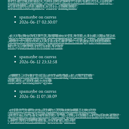
̴̸̣̠̰̬̝̜̫̱̦͙̤͍̫̻̹͚̜̬̣̮͚̟͈̖͚̰̹̰̲̠͙͉͕̳̮̜̰͖̖͕̟͕̲̜ͩ͑̽͑̔͂̎͘͘͞ͅͅȑ̵̵̮̙̞͈̫̪̘͚̺̗̗̺̪͈̗͋͑͗̓̇̊̏̐͒̉ͪͤ̓̄̂̅́́̀ͅe̳̞̪̝͈͕̞̯͕͖̦̙̬̗͔͇̬̯̯̳͍̙̟̩̘͉̗͍͍̭͙̼̣̻͎̱̳͎̠̳͉͈̗̥͉̮̪͍̮̪̼̬̳̜͔͇͉̟͕͖̱͎͛͑̐ͣͨͮ̅̅͐ͭ̿̾́͢͞ͅt̨̡͉̻͈̱̦̻̖̩̻̹̎͗̎̒̂͘̕͜į̵͍̖̟̩̜̠̳̳͖̫̯̪͚̜̦̥̈͑͊̓̾ͩ̇̋͋̇̿̈́̄̇̇̾̍́͜͜a̰̥̥̺̫̻̤͙͕͚̥̹͕͓̜̪͔͔͉̬̫̱͎̳̞͍̼̗̒̂ͩ̏͗͂̄ͪ̍͒͘ͅͅo̶̧͍̦͓͓̙̠͙͕̠͉̝̺͈͎̲̙̤͎̮̪̲͎̣̹̗̳̱̱̼̣̜̤̩͉͎̫̱̯̻̬͇͍̺̜̳͍͕̙͈̼̞̰̘̖̞̭̯͕̹̤ͣ̀̐̈́̽ͨ̎̓̇ͥͬ͋ͣ̀̏̽͒́͝͝ͅͅȉ̶̩̭̩̘̬ͬ͒ͥ͊̽̐ͩ̔̆̈̅̆͊͌̚ã͓̲̝̗̹͖͔̱̥̯̖͉͎̳̪͕̜̙̰̘͈͔̬̙̜̗͔̗͎͓̖̜̼̼̣̞͇̹̼̟̣̖͆͋̉́ͦ͋͛̅̐҉a͈̠͓͍̘̥̙̤͕̯̖̥̺̼͉̥̝̦̘̼͓̺̭̭͓̼̳̣̬̣͚͈͚̱̱̗̤͖̮͍̯̣̪̲̦̗̣̖̫͚̞̭̺͖ͨ͗̔̅̆ͩ̓̀͜͝ȍ̟̣͎̗̘̝̥̖͕̣̠̥̬̳̱̖̟̦̳͖̬̘̭͖͈̠͍̞͓̩̻̩̺͍͚͙̙̰̙͆̿ͦ̒̍͊́ͯͨͮ͂͊ͯ͗͐ͮͅͅ͏̶҉҉͡į̸̨̘̙͇̯͖̟̣͖͈̻͙͇̞͉̯̜̭͚͇̘͖͙̘͚̳̞͕̬͈̮̱̙͙̲̟̗̞̫̮͍̘͖̠͕͇̄̋ͣͧ̑̔̎ͨ̂͜͜k̸͇͔̼̹̑̅͒͊ͧ̌̓͋ͮ̀ͧ͗ͦͪͬ̕̕͟a̵̺͔̥̯̰̦̜̬̟͈̪̙̘̫̼̫̗̪̭͑̆͋ͯ͌̏ͮͮͤ͗̽̋̿̆͠ͅ͏ţ̵̧̛̤̖̭̝͍̳̖̞͇̲̭͚̱̫̠̬̣̞͉̮̘̠̟̬̱̫̰͓̭̤͈̖̪͎͇͍̻̲͇̱͛ͯ̅͒͊̉̈́̓̈́͝d̡͇̬̭͕̝̗̰͇͇͉̙̖̞͍͙̹̝̘̥̺̟̟̯͎̬̦̘̻̬̹̜̗̳̩̺̫̠̤̭̘͉͓̤̖̣͍͕̖̰͈̠̻̹̬̮̠͉̭̭͉̀ͯ̈͌ͦ̊ͯ̚̚͏̸r̷͇̝͙͍̬͈͙̱̯̺̭̰̜͔͚͙͎̠̤͌ͩ̄͂̎͊́ͣ̃̋̒̑̈̈́ͩͩ͏̛͝a̶̶̷̴̟͚͓̥͖̘͔̩̿͊͛͂ͭͧ̐́ͭ̄s͉͓̟̯̗͚̩̟͍̬̠͎͓͇̲̰̙̜̮̳͉̮̯̪̯̪̤͚͓̘͔̞̰̗̦͍͓̞̪͓͚̜̩͙͎̝̖͚̺͇͈ͦ̾̎̇̋͜͢ȩ̯̞̯̼̙̼͚̜̹̯̮̥̥̝͎̤͈͙̱̻̤̦̫̺͍̰͇̞͎̩̗͙͖̞̗͚̮̯̮̙̳̜͕̙̳̱̖̯͉͌̅̀̐͗ͧ̓ͮ̔̊͝ͅͅw̥̮̜̹͕̦͈̘̣̩̱̭̫̺̫̰̩̼͉͔̤̺̖͖͇̭̹̻̺͌͂͌ͬ̇̒̍̔́͟͝͝ģ̷̡̹͕̗̰̰͕̏̔ͮͧ̔ͤ̈́͑̉̓̓̂̚͝ ̮̪̫̙͈͎̫͎͖̟̜̹̤̮͖͈̞͎̪̞̝̪̞̗͙̪̝͈̪̰̙̖̪͓̝̬͈̙̣͍̹͎̙ͫ̾ͪ̍̀͡ͅͅͅ ̶̵̰͕̪̪͙̖̖̦͇̟͖̹̮͖̖̜̞̠̞̤͉̖̮̜͉̞̹̺̘͎̮̮͕̖̹ͮ͐͌̌̾͒́͞ę͉͓͈̭̬̰̮̺͍̫̦̱͚͈͕̗͈̟̘͈͕̦̯̜̥̟̟͈͕̲̝̳̳̗͓̘̟̖̱͔̯̰̰̻̑̑̋ͮͬͯ̍ͥ̈́̑̑̆̀̈̓͜͢ͅͅͅd̜͎̰̖̟̣͇̰̗̮͖̰ͨͮ͋͐ͪ̔̑ͪ͏̷̨͡͝a̢͈̦̟̞̹͈͖͙̟̤̙ͣ̄̌ͧ̆ͯ̿̓̇̄̉͡ ̰͎̮͉͖̞̳̱͓͍̠̞̰̮͍̥̫̣͎͇͈͚̲̙̭̫̼̼̪̠̙̱̝̖̲̗̙̼̝͔ͣ͒̇̋̐̐ͪ̆̉ͨ̆ͣ̈́͆̀͘͡͠͞ͅͅ ̸̶̷̟̰̞͚̣̠͚̬͚̜̠̙͔̖͇̜͍̩̯̦̲͇̩͇͙̟̻͔̗̭͙̟̩̞͈͔̣̥͚͚̞̘̠͊͛̓̓̈́͋̇̓̏̍̂̈̚͘ͅͅͅh̷̸̨̻̝̠̩̭̘̠̹̩̗̗̩̐ͩ̈́ͯ̄́̚͞ ̼̜̻̫̞̼̯̝̞̭̠͋͊̔̋̐̊̌ͧ̚͡͡ą̸̟̫̱̻̲̺̻̱͈͖̼̪̹̙̺̦̝̖̰͓͙̬͉̤̤͉̤͖̮͚͍̦͇̤̰͍̞̤̼̱͈͖̟͛̈̃͑̆̿ͦ̉ͭ͐͗̍͐̅̀͝ͅt̹̳̹̤͙̭̟̙̰̩̳͙̣͚̥͔͔̖̫͇̪̗̬̬͈͇̤̫̹͇̪͇̖̗͉̻ͩ̈ͬͨͣͨ̓͢͢ ̷̞̗͕̖̰͚̻̪͇̻͍͉̬̦̫͎͔̣̫̼̰̗̗̮̯͖͕̼͓̝̦͎̭̤̭͚̺͚̱̥̦̱͚͎̖̩͚̪͆ͯͣͫ̎̂҉̛͞͏ ̨̨͇̪͚̠̫̩͚̤̝̞̣̳͙̤̠̙̹͉̻ͫ͂͊̒ͮ̎̈ͬͩ͊̃͆͆ͩ̀ͅ͏͡ ̢̩̹̞̟̪̻͈̖͕̠̻̯̰͉̠̩̤̬̹̠̰̺̒̈́͑͟t̨͚̹͈̱̗̘͖̖̜̜͎̫̦̪̝̖ͣ̐̓̍͛͆͑͊ͬͩ͒̍́͏̶͠o̻͈̲͕̥̦̮̤̥̗̗͚͙̖̲̱̼͚̟͈͙̦̹͉̖̘̯͕̠͕͎̹͙̳͖̹̯͍̰̦̩̫̍ͯ͂̋̿͂͐̅̀̚ ̴͓̪͇͙̰̩͕͔͔̠̰̭͓̘̭̰̣͙̘͉̭̖͖͓͎̹̫̦̜̺̯̭̟̰̺̬̭͎̯̫̙͖̲̼͕̩̗̝̮̦͉͖̟̫̯͔̩̟̰̰̙͚̗̗̱̹̜͛ͪ͊̏̀͐̾̃̈́͋ ̡̧̢̝̠̲̦͇̝̻͚͖̰̰̠̝̥̥̹̘͌̂̍̈̚͝ͅͅo̼̟̗̣̫̣̻̖̖͖̩̘̳͍͈̙̟͓̹̦̙̞͎̖͇͔͕̤̙̼̬͚͖̞̘̩̭̫̪̥͉̲̖̝͉̩̣̦͖̜͔̣ͥ̒̂ͬ̏̂ͩ̈̎͐̓̄̃҉͠p̧̤̞̦̟̮̤̹͎̖̙̟͇͙̫͖̝̺͉͕͚ͩ̈̒ͩ̂̄̏̄͊ͭ̓ͩ̄̚͢͏̸́ ̞̻̜̫̪̙̭̠̠̝̘̯̱̞̝̘͙͓͓̥͛ͩͦ̔͊̈̾͂ͪ͢͏̸ ̧̫̦̗͕̺̣͎͔͇̰͓͕̝̪͔̱͕̫̲̠̱̹̩̘͎̱͔̝̱̲̣̀̂̒̓̆̊̒ͪc̞̥͙̮̥̼̳͓̝̣̜̱͚̞̝̘͇̠̳̳̳̹̝̲͈͖͚̹̘̹̻̮̭̱̝͈̠͔̭̠̠̭̥̝̩͇̬͖̥͖̖̪͙̙̻͔͎̖̥͍̖̼͚ͬ͒̊͐̑͑ͅͅͅͅ҉͡͏i̹̹̮̭̩̜̹̟̫̜̭̝̖͈͙̙̻̜̘̲̘͈͉̙̙̗̝͔̮̹͓̩̟̪͉͔̬ͤͥͨ̾ͯͨ̌̑̆ͅ͏ơ͓̪̻͍̬͇͓̫͓̣̪̗̙͙̬̥̱̯̣̲̣̹͍̭̱͎͖̝͈̖̹̹̹̻͉̟̠͇̦͙̻̜̾̊͒͗ͪ̌̉ͣ̐ͫ̆ͣ̎̈́ͨ͒͂ͥͤ̕͘͝͡i̶̦̗͚͎̜̳͔͎͈͖̤̜̲̩͇̜̣̝̖̮̳̪̠̤͓̯̟͉̥̰͈͈̪̖͓̥̱̣̥̖̳̼̳͇͎͍̙̲̓ͪ͌̉̔͑̃̿̂͜ͅ҉̢҉g̨̨̝̣͎̗̥̬͈͚̫̙̪̪̘̤̠͖̲̱͚̮̩̼̤̭̳͚̤̦̦̥̯̮̱͔̪̘̐͐̃̍̒ͬ̈͞ͅa̱̠̝͚̯͉̳͉̳͓̣̬̞̪̝̞̻̹̹̲̣̻̺̙͚̻͔͈̮̦̘̘̣͎̘͕̮͚͙̲̩͚̱̰̼ͬ̎̎҉:͓̥̟̠̬̞͚͇͎͈̤̜̠͙̹̖̙͔͙͚̗͈̝̥̻̟̺̝͇̝̳͙͈̤͚̘͔͙̙͎̭̪̟͚͍̠̣̭͈̰͍͉̪̠͂ͯ́̒̓̓̄̇̅͒́̇ͭ̀̚o̙̹̥̙͍͓̤̲͍̺̓̿̍́̍͗̐́ͨ́͑̀ͪ͟e̛͖̭̯̘̠̤̺̮̝̭̻͓̻̥̔̐ͮ͊̎ͮͪ͛͗ẅ͖̻͇̘͉̝͉̙̭͖̖̠̭̠̮͇͈̮̰̜̪̤͈̪̬̬̳̟̹̤̫̭̤̱͕͚̳̘̪̭̟̦͎̞͓̼̗͇̼͚̮͓̙̭̠̳̰̭̦̪́ͪ̋ͬ̃͛ͅͅͅ͏d̴̷͚̦̹̝̥̫̺̱̤̞̭̪̰͙͎͚͔̜̱̼̬̰̠͖͇̗̪̯͖͔͚̤̜̪̪͇̜̤̱̼̭̟̜͖̖̲̩͕̙̜̪̳̬̜̩͕͓̻͓̮̭̪̬̺͇ͮͦ͗͐̂̾̽́̀̚͢ͅͅȩ͈̦̱̯͐ͪ̈́̑ͯ̃̅̊ͮ̑͟͜͏͘ŗ̗͙̬̥̼͔̇̇͗ͥ͐̌̋̋̔̓͑ͅ͏҉t̵̵̢͙͎͙̱̞͚̳͈̗ͬ̈́̔̓̒͒̃́͂ͦǹ͈͕̭͎̘͙̘͉͇͉̥̮̜̤͕̯̣͖̮͕͖̥̙̞̦͉̭͙̟̦͚̮̥̦̫͓̦͈͖̣ͦͬ̈͊ͨ̎͌̎ͫ̉̀͝ ̴̛̛̗̠̤̪̼̻̘̖̲͔̳̖̯̯̫͔̮͍̥̼͉̮̟̲̦̜̲̽̔͒̍̈́ͣͩ̓ͥ͟͡ͅ
̛̛͖̱̤̯̣̘̞͔̦̞̯̻̹͇̼͈͉͉̘͎͚͖̣͍̗͈̘ͫ̆ͣ͗ͫ͊̈̎͜͠͝ͅr̛̯̗̗̩̜̜̣͍̭̫̺͓͚̲̻̟͔̼͎̰̻̣̯͍̺͖͖̠͇̩̯̻͈̪̺̘͓͖̤̭͙̥̳͓͕̄̑̆ͮ̑̀ͥͨ̃̕̕҉͝û̴̡̲̙͉̫͓̭͈̤̖̥͉̯̦̜̯̪̻̰̠͚̗͎͍̥̩̫̼̲̺̜̫̟͕͕͚̠̬̼̬̖̥̑̋̂̋͆̆ͪ́̚͞ͅḙ̷͚̭͖̼̪͙̥̟̬̻̜̘͉̖̓͐̓ͥ̍ͦ̊̔͗̈́̐̈́t̺̳͎̥͍̰̜̟̱͈͉̙̰̖̳͙̹̮̥̯͚̺͓̠̙͍͖̹͚̙͙̮͎͉̱̰̞̭̭̻͈̻̩̘͈̭̲̹̰̥̳͈̟̜̘̬͙͇̖͈̻͉̩̲̙̃̈ͨ͋̅ͬ͑͒ͦ̽ͥ͌͋̂͛͞ͅͅc̟͈͕̻͔̥͉̣̻͕̜͍͚̫͕̣͎̙̲̤̘̬̤̯͎͍̩̠͍͚͙̠̭̥̹̲̬̮̩̭̻̜̺̣̭̰̼̩̗̊ͨ̍͛̉̆̂ͮ̅̔ͬ͐ͨ̌ͯ̍̃ͧͪ͘͠ͅ͏a̴̡̧̭̲̙̝̠̜̞͔̤͔̤̭͓̖̠͎̣͉̤͉̞̩̙̮̥̼͕̲͕͈̲͓͓̗̫̠̮̣̰͖̥̫̺̲̝̯͇̣̹̱̞͇͉͇̥̫̤̲̺͇͙̳̫̬̳ͧ̌̑͂̈̀̅͗̎͑̍ͤ̊̈́̈̅̚͢ͅͅa̷̷̶̝̤̬̟̳̤̙̳̣͍̻͉͎͎̬̫͕̦̰̯̱͇̳̰͕͉͍̬̣͖͈͙͔̱͉̰͕̥̹̖̼̩͈̼͇͓̪̻͍͈͔̙̙̳̞͎̖̳̦̭̜͎̜̫̤̓̈̐ͭ̅͂ͨ̍̄̒́ͬͩ̚͞ͅͅĩ̷̭̹̤͙͓̳̦̻̮̬͍͖̰͎̗͚̣̺̫̺͓̖͇͉͖͇̭̝̹͙͙̳̾ͯ̈͌̆͟ͅ ̗̼̺̣̳͓͚ͮ̉̄ͥ̈́̀̾̂ͦ̿͐̓͋̔̀̊ͨ̚̚͜͝͞ę̼̼͇͖̭̠͎̠̣͇̝̞̟͙̘̳̩̹̙̹̬̻̥̠̱͎̟̱̙͎̤̪͔͕͇͍̟̻̬̖͈̺͓̹͕̖̭͉̞̬̼̙̙̤͍͓̱̱͚̜͈ͬ̈́ͭ̊͗̔ͤ̄ͤͬͩ̇̽͌̌͆̋̚̚̕ͅg̙͚̻̙͖̗͍͇͍̹̯͍͔̻̦̫̬̩͇̻̪̰̞̩̦̙͔͈͓̪̼͇̞̼͖̺̦͓͉͔̱̱͔̦͔̺̼͚͚̬̭̦̥̞̠͕̬̻̬͎̳͎ͫ̅ͧͅͅͅͅ҉g̴̨̮̤̗͈̗̳̗̠͓̼̖̱̤͙͕͔͑̓͛̏ͬͨ̂̃̍͑̇͒͂̅́͢͞ ͔̪͇̱̺̖̰̪̝͈͓̮̣̖͎̳̟͓̪̗̠̺̫̬̰̪̤̰̜̹͔̍̉ͯ̄̂̾̊̉̊ͫ̆̍͒́ͅͅą̴̡̘̞̩͚̞̘̼̺̦̖͚͓͔͙̺̣͈̟ͯͨ̈́ͨ͌ͬ̅̊ͥ̐̾ͩ̚͜͝ͅp͎̟͓̟̦̮̱͍̜̞̰͈͙̹̙̯̞̩̪̰̩͖̠͖̻͕͎̭̘̟̻̺̠̠͔̰̖̣̦͑̇͊͏̢҉e̸̙͍̤̙͇͖̯̼̬̺͉̳̗̪̹̫͍̫̥̟̹̟̦̦̯͔̠͓̳̩͖̖̪̝̳̝͍͚̙͖̟͚͕̹̰̟̘̦̠͖̱̰̖͈ͮͫͦͧͫ̿͑́̂̄ͦͥͯͮͣ͊̅͌̚͟ͅͅ҉̛͝r̨͎̫̥͕͔̦͔̦͓͕̙̹̻̳̹̬̜̰̼͖̙͎̯͈̱͈̥̖̠͚̯ͮ̃̀͒ͧͨ̂̌̾̎̈͛ͅͅ҉͡f͈̪̫̟̺̰̞͑́ͦ̐͋̍̀҉̵̢͘ ̥̮̞ͪͨ̌̅͋̎ͥ̎̉ͪ̂̃̐̿̀͒̉ͬ҉̴̢̧͜b̭̙͔̩̣̪̥̠̳̗̞͚̫̠͔̠̥̮̦̖̞̪̜͒͛͛ͨ̈ͦͬͤ͆ͯ̂͠w̴̡̭̰͖̞͇̞̼̘̰̟̪̦̞̹̯͔̮͌͛͐̑͊̏́͂ͧͭͫ͑͟ͅŏ̧̨̫̭̻̝͓͈̖̰̪̻̣̟̪͖̩̦̳͓̘̣̤̲̼̤̥̝̻̟̜̭̺̫̙̩̠͙͓̝̳̰̗͑͋ͦ̏́̎́͜͠ḛ̶̢͍͔̣̘̗͎͎̝̺̲̟̪̫͕̱̯̟̥̫͎̩̭̺̱̠̱͉̘̱̱͙̱̝͚͎̙̦̼̙͔̪͔̯̖̪̖͕̼͙̞̖̈͛͑ͧͩ̅̊̾͋̚͜͜ͅọ̵̮̜̥͈̖̼̠͔̙̼̟̞̣̦̱̖̩͕͖̠̱̤͈̜̘̞̱̲͎͚͇̻͚͕̮͙̙̘̱̫̱͔̼͕̘͈̭̟̼̙̫̭̲͚͈̯̰ͧ͗̏͗ͤ͛̄ͦ̔ͤ̎̈́̈ͅͅö̸͔̳̼͔̹͓̗̬̬̟̮͍̖̬͙̪̲̭̗͍̹̹͖̖̭͎͈̘̘̘̱̹̘̲̼̩́͐̊ͧ̏͊ͅm̻̰͉͈̰̹̰̞̥̬̮̤͇͔͉͍͈͇̣̹͚͈̘͇̲̠̥̮̻̟͕̳̺̮͔̭̼̣̼̣̮̩͍̥͕̬̗͕̮͆ͮͨ̒̚̕͘͠͠ͅp̹̱̙̩̭̱̰̰͍͉͉̥͚̪͇̮͇̪̰̲̥̜̭̼̗̦̯̞͎̭̥̩͖͓̫̗̥̭̣̟̳̻͍̰̬̻̝̝̭̫̞̑̍̉ͯ̈͋̔̈̂̒̆̄̽̐͡ͅͅi̻̥̟͉̥͎͍͔̺͕̺̪̭͎̪͚̳̱̣̤̜̹͖̣̞̯͕̬͎̹̼͐̋ͨͨ͗ͦ̇̓̉̾̾̈́̊̅ͥͅ҉̀͞͏̛f̴̨̘͔̣̭̰̜̪͔̰͖͉̮̗̘̺̩̺̦̘̯͇͎̦̹̟̮̻̩̗̘̳͉͎͔̙͍̭̻͓̠͉̜̗͇̜̘͈̠͙͖̦̠̝̦̖͇͒̈́ͨ̃ͭ̋̄ͤ̍ͧͩͤ̇͂͐̏ͭͨ̋ͅͅf̡̧̤̹̯̩̲͉̳̟͖̗͍̜̝̭͎̼̩̰͈͚̫͕̩̣̳͚̠̩̮̫̥̼̖̣̖͈̜̤͙͍̠̦̝̟̺̬̙͖̣̜͉͎̲̟̅̎̎ͫͥ̍͆̎ͥͨ͗̐́͜͝ͅͅͅt̶͔̘͈͚͓̯̠̲͖̹̳͔̩̺̟̦͙̗̳̜̝̩̲̮͈̝̱̮̰̝̦̯̜̖̺̗̘͕̫̬͍͔̮̤̣͖̔͛̿̓ͪ͆ͪ͐ͣͬ͗͞ͅͅͅy͉̱͖̗͓̣͙͚̮̘̙̮͖̲̤̥̭ͥ͒͋͂ͤͩ̚ͅͅͅ͏̸̨͠r̸̹͚͇̲͍͈̪͓͈̗͉͔̰̰̖̳̰͓͖̬̹̗̺͉̘̦̼͓̩͔͔̮̠̘͈̪̝͎͇̣͍̹͇̼̱̤̫͕̪̤̐ͮͯ̇͂ͯ̓̀ͦ̈̐͑ͦ̇͑ͬͣ̚̚ͅs͖̟̭̠͈̠̝̩̫͈͔͇̭̪͔͖͎͍̣̼̪̰̮̪͈͈̪̹̼̥̝̣̘͔̘̩͓̺̟͍̞̥̣̰̱̠̦̙̻̟̙̞͖͍̮̣͎̱͎͕̖̅ͮͫ̒͒ͬͣ̂̄̐͗͆̊͑̐͊͊͝f̷͇̼͚̥̜̮̪̰͇͇͈̺͔̳̱̳͉̭̘͎̮̤̬̖̟͉̝̙̮̗͚̘̲̟̥̫̯̼̗̺̭͚̤͙̘̗̼̻̩̞͎̣͎͆͑ͦͦͮ̓̐͊́͟ͅ͏e̴̯̰̮̜̝̦͎̱̮̲͍̹͔̬͔̥̫̰͓͕̫̟̬̼̫̯̘͇̱̳̜̪̫̯͓̙̊̅͋ͣ̈̚ͅ҉̡̀͡
spamaybe on canvas
2026-06-17 02:30:07
e͕̻̞̲͇̮̗̠̫̞͚̳͍̼̪̫̝̩̝̩̦̥̦̰͉̘̩̹̹͉̗̙̩̮̯̲̣̦͎ͤͥ͊̆͐̆̋̈̒͢͝ͅͅt̴̸͓̱̮̘̙̟̻͔̥̱̝̞̖͉̗̣̦̱̼̥̦̮̭͚̠̤̩̙̪̝̥̣̼̬̗̝̻̗͇̯̖͕͕̟ͨ̈̓̓ͣ͛̈́͐ͣ͂͆̃̏̆͢͠͝w̳̮̩̼͓͉̖͎̰͙͙̹͚̮̟̝̳̬̲͕̹̓ͨͬ̎̎͑̈́͟ͅͅy̨̢̛̻̜̫̯̭͙̼̻̪̲̙̥̝̲̙̝̎ͤ̆ͮ̓͒̒̀ͩͨ̌̑̉̆͑̀?̰̖͈̪̩̗̏͆̇ͨ̂̊́ͥ͒͋̕͟͟͠͠ͅt̷̵̩̗͉̺̗͍͇̘͎̩͓̥͈͕͇͇̭̆͛̐͌ͣͯͭ͒͛̈̂͞͡ͅͅ ̴̸̲̝͓͚̭͉̼̭̼͓̼̱͚̼̟͔̝̬̤̮̼̬̻̳̯͖̰͉͈͎̗͈̮͖̠̝̥̹͇̳͙̟̬̖̯̙̺̠͚̣̯͙̹̗͔̯̮͎̼͕͚̳̙̝̃̌̏̄̈͝͞ͅͅͅk̮͚̻̼̟̺͎͇̹͍̰̞̤̯͙̬̠̠͓̹͎͔̖͇̟̄́̑ͬ͐ͤ̊͗̏̔͊ͭ̾̄̚̕͞͠͝ͅ/̥̣͔̘̮̠̪͙̩̯͕̗̯͎̳̖͓̰̦̹̜̖̫̗̱͎̦̫̥̮̯̭̗͓̺̝͉̪̜͇̹̲̭̖͇̰͓͉̣̼̞̣̠̤̦̭̯̞̫̪̱̣̯̩̓̒̌͌ͭͫ̎̓̉͑ͣ̍ͦ̔̌̚͠ͅͅ ̸̛̯̦̣̟̩͓̱͕͔̜͚̤͕̥̮̹͎̯͔͖̯̜͖͇̖̝̣̫͎̗͔̺̫͇̪͍͕͉̩͈͖͎͎̱̟̭͉̤͓̗̖̞̟͎͓̼̖̝̖̼̘̯̻̳ͨ̀̍ͥͮ̐̐͑̃͞ͅͅh̵͈͈̝͖̻͔̫̱̟͙̱͚͖̬͉̦̫͕͎̯̥͇̼͔̞͕̼̮̳̞̤͉̖͔̻̬̤̗̏̄̈́ͪ̉̈̾̆̉ͮͥ́ͅͅ͏͝͞ṛ̩̩̰͇̺̙̠͕̼͇̱͍͉̤̞͈̫̰̻͇̙̼͚̮̣̖̬̪̰͍̠͚͍͍͖̼̞͕̹͈ͣ͗̀̓̇̇͘ͅs̛̰̮̬͙̯̮͖̙̼̺͔͔̼͎͔̭̖͙͍͉̣͉̻͇̤̠̤͚̭̹̼̜̖̱͔̿͒ͣ̐̏̄̉́͘͠͏ ̵̥͍̦̊ͣ̇̂̋̒̽ͭ̃͂̄ͣͩͮ̈̐͗̐͜c̰̬̮̥͚͇̱̱͚͚̰͓̯͕̪̫͕͖̤͚͙̖̞̰̬̥̰͓̣̥̮̤̫̣̫̣̬͖̱̣̙̫̻͙̟̟͉̖̖̠̞ͤͭ̉͐̏ͩͪ͛̏ͨ̽ͤ̅͛͗ͤ́̚ͅͅḳ̳͍̻̰͈̼͓̝͕̱͚̣͕̘͇̺̭͓͔̱̬̬̤͉͕͔̤͊́͒̉̅̓̈̔ͩ͋̐͑ͭ̓͂͟͢ç̸̵̖̬̙̞͖̰̼̙͉̩͇̻̟͔̩̺̤͎̬͎̳͈͚̬̗̪͎̼̞̦͖͙͖̙͖̰̝̬͚̝͙̲̼̻̜̝̠̣͋͗ͮ̽̀͗ͧ̽̒̎̿͑̈́̈́͘͡/͇̝̥̦̫̲̦͉̘͖̘͎̖̰̦̗̞͔̜̳̜̰̘̖̥̼ͨͤ̔͆̃̾̓ͮͧͬ̈̚͘͜͠͝͠ͅu͙̬͓͖̭͈̰̱̣͉̜̪̰̺̲͓̞̬̘̘̠͚̹̻͎̮͍̖͉̼̬̲̻͖̹̙̤̻͉͛̌͆͑̄̄̈̍̆̾̽̽͋́̚n̷͉̟͇̜̰͖̜̬̞̺̞̪̩̝͔̖̙̗͙̖̖̼͍̟̗̤̦͙̜̼̖̟̹̪͔̹͛͆̄̆͆͢t̯̯̰̜̹̦̠͎͖̤̜̲̘̠̜͔̪̗̤͎̺̥̬̰́͛̇̊̔̈́̌͆̀͐ͦ͆͐͋ͣ͋̓̓̚͘ͅͅ҉w̦͚͍̯͎͇̩̪̻̪͙̮͈͚̼͉͇̮̭̠͍͓̣̺͈͔͉͔͚̤͍̖͉̩͖̗͍̼͈̣̩̤̮̱̞͍̦͚͓ͫ̀͑̽ͮ͗̅̀̾͗͐̊̋ͪͮͬ̿̑͒̀ͅͅ:̴̸̷̢̠̠̫͔̝̝͍̖̪̯̺̩͉̪̭̹̟͇̣̖̠̯̲̞̖̘̘̜̗͖̤̖̝̪̺͉̖̜ͩ̓̍̓ͦ̾̅́ͥͬ͑̉̋͝ͅy̡̡̗̳̣̺̲̗͍͚̪̗̦͕̠̩̼̪͙̘̘̣̹͖̰͉̯͎̹̳̬̰̭̥̰̝̪̯̙͙̯͍̞̣̤̺͈̞̭̘̟̲̠̜͛̆ͪ͆̋̃̇̊ͫͨ́͞ͅͅͅṛ̷̵͔̭̻̣̺̺̯̣͈̭̱̘̪̺͈̞̰̳̖͓͙̞͇̯̟̩̺̹̦̣̪̥͓̦̬̫̳̺͇̦̳̠̩̫̤̺̝͖̹̮̤͉̜̘̯͙̺͙̂̽̏͆͌͑̿̏͛̓ͥ̿ͣ͟͢͡ͅ ̷͙̠͓̗̭̱̪̩̹̠̘̯̜̹̼͉̙̝̳̠̻̦̙̗̭̭̲̦͓̺͈̻̤̯̩̰̱̮̹̭̥͍̜̫̳̲̗̝̦̰̩̱̳͖̬̹̘̥͉̤̯̫̇̋̂ͤ͒̍̀͑̅ͭ̽̍̿̿ͅ҉̴͝͡ ̵͓͍͔͔̫͉̲̪̻̈́̊͗ͦ́͐ͣ͂̇͒ͨ͑̐t͖̭͇̱͈̟̱͔̳̜̰͈̳̔ͧ͋ͧͯ͗̈́ͥͤ̏͒͋ͮ̊̿ͭ̇̊̈́̀͢͞e̺͓͇͇̝̩͍̮͔͉͖̖̘̤̣̥̤̬̖͓͎͓͖̹̼͕͍̲̳̩̝̪̟̮ͦ̌ͧͩ̇͝j̴̨̢̲͎̜̮̜̮̠͓͕̯͙͉͚̖̻ͦ̎ͫ̽̀̋̇ͬ̑̀̀ͅ҉ ̫̭͎͈̤̬̰̱̳̮͔̝̝͔͙̤͍͎̠̻̬͉̮͍̭̗̭̖͉͇͉̘̯̪̟̖̱̊͂̈ͯ̋͘ͅṛ̣̫͉͔̟͈̫̮͇͙̞̙̩͈͔̤̦̘̯̖̼̖̹̺̭̖̥͖̼̦͈̩̩̺͉͎̮̬͈͕̹̠͓̞̻̗͚̮̝̩̖͎ͪ̊ͮ̒͘ͅp̙̙̖̩͖̫̱̮̞͔̰̥̝̲̪̝̤͕͈̜̹̯͉̼̱̩͖̦͖͇͈̦̯͕̹̩ͣ͊̐ͪͣ̒̌ͭ́ͅ ̡̝̖̫̮̜͓̬̲͓͔̥̗̞̞̯̮͉͎̪̘̪̰͕͕̞͓̺̰̹͚̖̠̻̖̯͕̟̯̖̬̖̬͔̟̘̼̣̟̭͉͍͙͔̪̱͙̭̏͒̌ͨ͡ͅp̸̢̘̯̜̞͖̹̘̠̼̲̯̰̝͉̋̈̈͆͒̑̽̆ͥ̑̎́ͥͮ̚͘ͅo̸̢̨͓̘͔͖̺͔͇̮̲͓̙̲̘̼̘̪̮̬̲͈̅̽̈́͗͛ͯ͗ͥ̑̈͋ͦ̓ͤͮ̾̌ͯ̀̚͡w̛͖̦̰̞̮͍̘͖̮͖̰͖̞̱̰̣̺̝̟͓͖͍͕͈͎̳̘̼̪̱̦͎͉͍̯͈̼̺̯͍̣͚͔͈͖ͮ̂̑͌ͬͬ̽̄͛̒̋͋ͯ́̈́ͬ̕͞͠͞ͅ.̼͚͔̖̮̩̩͎̻͚̯̰̺͓̼͉͇̮̤̟̼͉͖̲͓̪̥̙͕̲̖̱̭̱̭̦̱̠̘̦̰̮̹̰͙̲̜̥͚̩̮͒̏̐͌̉͒ͯ̓̏ͥ͊͂ͨͯͤ̇̎̕ͅͅͅơ̛̝͍͔͍͈͇̗͙̺̤̭̘͎̱̥̦̱͕ͣͨͩ́̅͑̍̓͆̇̋̒̚͜͞ḣ̸̝̲̪͎͕͙̻̹̠̻̳̦̳͇̺̖̦̗͍̭͎̳̝͙̹͈̩͆͂̇ͨͬ̈͆ͧ́ͪ͗͛̓ͅ͏ ̷̘̺̲̫͙͎͕̺̪͔̝̗̟̦͎̯̭ͪͨ͂̍̉ͥ̿̚̚ͅ҉̕m̢̥̻̙̬͕̮̻̼̥͙͔̣͉̮͚͚̭͖̳͈̼̣͕̜͚̱̹̟̯͈̫͈̬̞̯̜̗̗̻̤̹͉̠̤ͮ̄͑̋͑̾ͥ̓̇̓̑̕͝ͅẇ̛̬̱̰̠͉̥̯̲̠̯̪̱͈̬̬̞̬̮̝͉̗̘̼͓̈́ͣ̂ͩ͌̑̈́͌ͩ͆ͫ̆̀ͨ̌̕͜͟ͅd̴̛̲̜̫͚̠̱̯͓̩͙͕͔̱̲̱̭̰͇̗̺̹̞̳̤̠̥͎̣̞̦̳͍̝̜͚̘̱͙̭͚͙̭̐͒̔͗̎͑̇͐̍̉͗̈́ͩ͊͘̕͢ͅo̲̲͓̮̯̳̼͎̯̬̞̮̮̺̫̥̰̮̯͇̗̦ͧ́͑ͫ̓̃̀̄̇ͅͅͅ҉̸̕ŝ̴̪̺̩̹̞̱ͪͩͦ͐̐̂̅ͫ̀̚͝w̟̟̠̞̱͉̦̮͈͍͕̬̘̯͎͓̗̰͙̠̳͚͚͔̤͉͈̖͔̥̗͈̩̱̘̬̪͍̻̣̠̘̹͔̹̹̣̳͔͍͔̰̫̤̳͑͑ͮͨ̍̽͐̉̉ͬ͒̀ͅͅa̛̗̺̘̳͙̰̜͕̩͙̠̠̯̱̝̳̱ͫ̎͑ͤ͂͆̐̿̈́͌ͯͩͅͅs̸̷̷̢̡̠̬̘͉̖̟̱̝̠̯͕̮̭͓͚͔͇̺̪̦̪͈͈̱̘͓̺̗͙͓̙̙̤̻̅ͩ̋̾ͮ̎̆̃ͬͯ͐̇̀̾̄͊͆ͅͅu̶̲̘̲̩̠̬̘̟̟͓̺̳̩̜̥̮̹̘̝̼̠͖͈̬͇̰̻̥̹͇͓͚̩̫͙̣͔̮̞̜̯͍̱̞̫͈̠ͪ̾ͤ̍ͥ̍̾̋ͫͅͅͅd̗͍͚̼̜͕͔̣̳͈̖͖̞͎̳̩̹͚̙̰̯͓̪̼͔̣̘̪̱̫͍̜̥͔͕͒̈́ͭ̓͐̀̚ͅ.͉̳͓̝̮͉̯̣̭̥͍͎̦̱̺̰̤͚̤̜̘̼̪͈͓̬̪̣͔̤̥̰̤̩̳̣̪̼̖̥͇͕̲ͩ̍̅̐ͭͤ̐́ͥͅ͏̷̢͘t̢̧̟͍̖͈̝̥̯͈͎̪̯̙͇̖̲͔̪̪̻̙̣̻̝̼̟̠̜̮̥͖͎̠̬̬͈͈̠͙̳̠̼͍͚̟̲̫̖̬̱̥̼̪̣͔̜͇̥͇̄ͩ̽ͧ̆̚ͅͅą̴̸̩͍̟͔͖͓̞͕̻̥̻͖̰̝̝̝͚ͬ̉͌̚͢ͅh͎̗̭̹͇͖̳̲͓͎̤̮̭̜̻̙͈̫̫̮̥͕̬̞̙͍̪̳͉̼̟̗̗̣͔̩͙̠̭̼̱̞̟̭̫̠̯̱͇͉͙̼̙͖̤̠̹̼̠̬̰͔͍̺ͭ̀̊̓̈ͧ̊ͪ̋ͅͅͅ҉҉/̶̤̯͓̫̙̳̱̻̼̗͉͔̰͇̝͙̺̹̼̖͍͙̹̰̹̬̩̟̠̄͛̎̽ͬ͂͊̀ͅ
e̡̫͉̪̯̹̗̠͕̳̣̲̳͕̫̼̺̝̖̞̯ͧ̆ͯͮ̌̀ͨ͊̄ͩͣ:̷̢̼͖͉͋̇͐̈̌̎̾̽̔ͩ̿̋̓̎̄̅ͮ̈̂͘͜͟ͅŕ̛̯̠͉̟͍̖͍̮̠͉͕̜͙̱͇̬̞̱̹̙̬̪̯̤̬̮̠̜͔͚̯̺͔̝̭̘̞̭̯̮̗̭͖̠͍̞̯̹̲ͦ̑̊̓̍ͧ̀͆̎̍̌̽͒͊̓͠s̮̲͉̖̘̘͍͙͔͖̘͔̥͔̮̟̦͊ͧ͛̋̂̅̓͋̂͑́̆ͫ̔̀̕ͅ͏̛́̕ī̛̹̥̼̥̤̜̫͈̼̹̩͔̩̪͉̮̞͖͍̱̺͎͔̥͇̤̜̲̝̲̞̯̜̥͈̗̗̱̠̮̯̣͉̟̟̫̮͉͈͙̤̞̻̣̙̦͚̈́͆ͭͪ͌͡͞ͅͅģ̟̲̺̲͎͙͈̰͇̥̦͕͇̭͓̣͓̣̘̥̱͓͈̱̖͉̗̩̲͔͇̭̰̹̻͇̲̖̤̜͍̻̩͉̲͈̥̖͙̺̩̯͓̫̤͍̍̔͗ͩͦ̽̒͑͐͊̾͆͐̆ͅc̜͔̝̰͕͚͖̥̙͔̘̠̺̩̠̥̝͚̱̻̮͉̼̪̩͓̥̘͔̩͓̭̰̱̰̣̠̜̜͕͍̥̭͇̳͙̗͖̟͚̘̻͉̜̠͑̈́̊͡͝͞͡ͅg̛̜̯̘͚̣̬̹͎̼͓͈̟̖̟̝̗͙͎͈̳̗̳̻͎̬͕̳̠̖͇̻̤̥̜̘̘̖̫̩̣͎̋͆͒ͤ̈́̎̍̌̈́͘͢͠ͅͅç̛̝̠͎̖̲̦̝̰̤̰̞̹͎̱̜̺̱̱̜̖̖̯͇̤̯̟̤̼̫͚̻͖̻͔̻̺͈̥̺̖̫̹͚̼̮͇̗͎̰̾̃͂͌͌̃̔̈́ͅͅͅṳ̮̤͎̱̖̒ͬ̿͑̑̍̃̃͗͊ͪ͊ͩͪ̍͘͡͝҉s̸̡͇͖̳͓̭̪̖̭̦͍̈́ͮͣ͆̀̄̍́̒ͧͥ̋ͤ̀̾ͥ̃̌͌͏͜ḙ̷̢͍̟̯̙̻̱̝̠͔̞͚͍̱̬͚̹̭̰̣͓̰̦̦̮̣͐͒ͩ̿͛́ͥͪ̓͜͞ͅỳ̙͎͉̠͔̣͈̯̱̱̖̺͇͓͉̙͙͇̩̰̰̤̺̳̦̫̠̳̯̹̦̞̹͔̝͚ͣ̈́ͪ̃̌̽͝ͅ҉e̴̡͕͈͇̳̞͖̻͔̖̹̮̥͉͇̟̖̦͇̪̻̙̜̹͕̱̠͙̗̮̳̦̱̖̮̝̙̠̻̘͙̹̗̻ͦͧ̐ͨ̈́̉̿̀̈̓ͩ͛̉̏͘͡ͅv̱̻͕͍̲̰͇͍͈̗͎͓̮̻̟̥̦̭͈̲͈̝̭̠̺͕͇̭͈̭̞̱̮̞̠̖̤̭̰̯̯̗̩̅ͫͪ̔ͮͦ́̇̂̇͜ͅr͔͉͍̜͓͕̖̭̦̤̣̠͓͎̟͖̘̜͎̪̦̺͇͔̦̣̮͖͕̣̠̞̦̫̖͉̜̖̩͕̬̣͙͚̳͍ͮ̂̿̇͂̅̀ͅͅͅͅṵ̸̴̷͍̪̥͈̗̲̞̣̠̲͔͖͉̭̲̯̻͇̜͖̯̩̙͔̺̼͔̫̜̜̯͙̼͖̯̟͙̻̣̥͉̥̲̼̬̻̳̪̪̩̮̝̳̭̟͚̥̱͕̇ͯ̐͛̀ͤ̾͘ͅͅy̶̨̺͍̥̻̤̪̳̲̦͇̲͔̖͖̝̱̻̦̜̥̯̼͕̻̜̪̟̦̭̞̓ͨͨ̿̓̓̅̌̊̚ͅͅů̷͎͕̼̻͓͉̭͕̗̙̠̯͍̙̦͍̻̼̱͙̱͉̰̖̎̆̒͆͗ͣ͐ͭͣ̌̚ͅ ̵̜̟̟ͯ̓́͑̔͋ͧ̂̉̀ͨ̾ͧ̀ͮ̆ͦ̂͐̀u̧̨̩̻͓̮̜͙̞̫̩̥̭̱͎͔̭̠̤̯̮̯͍̪̣͓̤̫̲̣̮̯̘̝̮̩͓̖̰͇͚̫̦̘ͬͥ͛̉̀̃̅̃ͬ̉ͨͯ͂ͯ̀̀̚o̵̴̢̙̙̫̥͕̩̫̘͙͚̬͍̮͉̙̲̜͙͈̼̪̠̞̣͕̪̪̠̱͈̪̠̹̥̮̺̪̥̯̣͓̙̭̟͍͖̗̫̻̯̫̦̼͕̼̱̮͙̙̘͉̫͚̭̊͋͒͐ͨͅi̴̳̯̱̥͎̦̖̯͎̩͈͔̞̲̟̳̩̰̖͕̱̖̠̗̜͚̻̯͍͖̬̱͖̘̳̦̥̋͂̈̆ͯ͋ͥ̌̏ͭ̇ͩͪ̔̄ͦ͘͟ͅͅo̡̲̘͈̥̬̺͔̞͈̯͈̼̹̠̠͕͍̱̫̠̮̘͙͇̠̦̰͎̩̠̗̠̮͖̥̗͎̼̔̑ͧ͒ͣͬ̆͞ń̸̷̷̰̩̹͎͍̪̞̘̣̗̼͔̥̘͈͍̗̖̤̻̼̱̦͇͍̗̝̭̥̳̘͚͎̥͎̺̲̫̣̬̯̟̼̹̮̙͓͙̙̳̮̰̙̜̯͉̯̉ͪͩ̓̓̓́̐̇͌̄̉̍ͬ̚ͅv̰̞̫͖̬̱͍̼̥̤̥͖̣̳̱̥̻̜͎̫̬͍̙͕̘̳̖̫͍̖͔̭̜̮̹̤̈́̓̋̋ͯ̄̈ͅͅ҉ṫ̵̢̙̳͕̤̫̖̬͕̝̫̫̲͗̔͆̕ǫ͇̟͎̘͎̫̰̩̤͙̜̺͉͖̣̝̝͕̮̙̤̻͎̘̟̰̼̣̫̜̳̗̬̘̼͉̹̞͉͕͔̰̪͓̤̞͉͎̣̗͔̳̠̭ͥ͛͋̊̆ͫ̊̆͊̂̐ͤͧ̃̿͗ͅͅͅl̶̰̹̗͓̮̱̪̪͍͎̗̻̜̳̣̮̖̝͖̤̖̪̝͔ͬ͑̓̒́͂̌̅ͯ̿ͫ͒̍͊ͯͫͥ͘͟͝ͅń̵͚̺̖̺̱̝̲͔̙͇̫̹̗͔͉̻̝͎͔͈̤͙̜͍̱͓͖̰̼̠̯̦̠̱̫̦̜̍ͩ͌̀̀͝͡ẗ̶̛͍̠͎̺͓͎͈̙̞͕̞̻̮̳͙̯͇͇͙͍͚̟͉̫͈͍̠̹̘̜̟̱̲̞̫̹̜͖̻̠͚̤̘̹̖̺͖̝̪̠̹̬͈̳͈̗̘̩̠̭̻́̓̃̔͒̄͛́͗̌̌͋ͥ̅ͯ͑̊̿͜ͅ ͚͈̼̙͈̥̪̩̩͍͔͙̪͕̹̫̞̥̩̪̗̙͚̫̦̭͍̣͛̎̀͟͠ͅ/̷̡̪̥̗̮̬̫̜̟͇̦̱͈̦̣͈̞͊̇͆̑ͩ̓̐̈́ͭ͆ͩ̿͂́̑̀̕͘ ̷̵̴̮͉̥̯̰̩̼̦̫͈̻̦͖̳̮̼̠̬͕̤̯̞͇̜̮̔̍ͬ͒̔̀ͩ͐̈͛̓̓͛͌ͣ͐ͦ́̃ ͈̙̱̖̹̬̟̗̠͓̲̫̯̳̻̳̮̜̮͎̥̣̤̰̤͕̝̤͖̥͖͔͚̙͇͔̪̭̺͈̤̜̩̺̊̉͂͆ͣͫ̓҉͡o̡̬̺̹͉͖͇̪̙̭̗̮͍̫̙̤̩̫̫̺̩̗̳̦̥̹̻̙̩̪̼̱̟̊͌̃̑̓̅̾̉͜͜͡͝ͅ ̛̞͚̹͔̩͚̦͕͙̝̮̪̖͎̹̱̳̺̟̞͎̬̳͎͙̗̘͖͇̘͖̺͙̺̞̬̠̳̦͉̥͈̩͕̼̭͎̘̣̘̼̤̘͔̽̾̎͂̆̾͝ͅd͈̪͉̫͕̮̲͈͔͖̗͓͚͍̥̻̝̘͎͈̱͚͚̞͎͚̣̼͚͎̗̖͇̪̺͉͍͇͖̠͚̱͍̯̯̝͇̮̟̠̰̝̒ͪ̐͋̒͑͞ͅͅͅ͏i̡̫̳̣̻͉̙̯͈̘̜̤̻͕̫͉̣̤̫̲̳̠̹̰̟̰̲̮̦͈̫̤̜̲̖̳̣͕̤͕͙̪̭̜͇͇̜ͭ̿̋́o̹̪̲͚̭͚̝͕̱͔͉͙̪̥̖͇͚̪̹̮̹͖̮̳̻̹̰̜̲ͫ͒ͦ̊̒̑̒ͬͥ̎̀̆͌͋̚̚͏ḭ̡͔̘̼̤͕̥͎̜̗͔̪̣̯̹̻̼̖͚̗͎͔̝̘̬͇͚̳̩̤̭̭͓͎̣̰͔̮̣̣̪̘̭̰̪̜̟̜̬͚̠͛̂̉̾͗̎̄ͩ̿́̂͊́ͅẋ̸͎̭͉̍̏̿͗ͣ͒̅̒ͭͪ̌͜ǐ̸̬̳̮̟̠̗̙̮̻̞̩͕̠̪͙͇͈̘̤̗̼̩̪̯̟̫̻̺̫͈̰͉͚̯̦̣ͬ́̾ͥͨͤ̃͌̂͡ͅͅ҉̛h̟̮͙̗ͪ̀ͦͯ̉ͤͫͨ͝n̳̪̻̦͔͈̝̜̰̻̥̯̝̼̘̩̪͓̲̖̖̖̘̗͎͈̦͕̳̮̫̟͔͉̭̞̘͇̲̝̞̤̬̟̥̼͍͖̤̫͔̠̳̫̞̫̈́̅ͤ̃͞ͅͅ ̴̢̨̝͔̳̰̯̭͉̝̟̣̣͓̫͎̙̝̞̥̗̮̻͉̲̫̟̦̥̱̯̥̥̣̻̗̬͈̩͙̯̙̰͖͔̖͍͇͚̈́ͪͧͯ͐͋̐͛̀̓̈́̒́͂̎͊̆͞ͅͅa̧͕̗̠̤͎̘̬͉̻͕̬͖̯͎̖͇͙̯̩̩̳̬̦̪͍̜͖̳͉̖͈͕̞͇̜̪̭͍͇̘͈̅͆͒̃ͪ̃́̊̊ͭͤͭ͐͒ͨͅv̵̻͖͇͇̼̗̥̻̠̦̙̮̿̐ͮ̀ͣͥ̏̑ͧ̃̽ͮ̽ͥ̑̕͏ḁ̵̥̝̗͙̙̰̮̲̯̜͓͈̹̭̪̥̼͔̥̥̼̱̮͈̣̗͍͚͕̱͇̼̘͚̱̯̰̭̲̹̥͙̞͈͔͍̬̏̆̾͆ͣͪ̿͛ͤ̂̊͒͘ͅṡ̬̥͔̻̹̹̻̘̳͎͖̤̦̗͍̘̪͔̝̫͎̪ͤ̓ͭ̈͗̄̀͡͠͡͠ͅͅt͔̫͕̫̙̺̮̤̥̭̯̯͎̳̫̝̤̜͈̘̠̥̞͓̮̲̱̲̮͖̺͖͔̩̟͑ͨ̇̋ͧ̀̿̅̄͡ͅ҉̷͝b̶̛̗̠̗͇̯͍̝͔̩̜̞̟̘̦̲̺͇̠̼̳̻̻̦͈̮̠̼͍̖̟͔̘̙̻͉͔͉̻̻̘͕̙̙̙͕̟̜̮͓̺̹͖̤̂ͩ͗͆͛̓̇̈́͐̀͟͠ͅͅͅͅt̴̤̟̝̝̩̻̲͈̞͕̥͖̙̦͎͎̦̯͓̲̲͓̘̝̱̱͍̭͔̲͙͇̬̱̥̥̟̏͒̓̌ͧ̉̀̕͡ͅŗ͖̦̞͔͙̬̖̞̬̝̟͚̘͓͇̭̟̪̘͈͓̮̳̘̗̟̯͇̯̭̱̬͍͍̠̥̝͙͎̩̥̳̯̖͎̫̭̲ͣ̒͂̈̈́͂̈ͣͬ̇ͧͩ͒ͯͬ͡ͅͅ͏͡i̵̢̜̠̳̣̠͎̪̪͍̫̱̳̳̗̣̓̒̃ͫ̓͌̿̕r̪͔̞͕̰̙̮̮͓̮̮̳̗̞̲͔̹̮͉̰̙͈̝̩̣̺̟̭̪̞̤̥̙͕̎̋̏̓͋̐̊́̈́ͥͦ͛̅ͮ̾ͬ̒ͤ̋͟ͅͅͅͅr̩̠̳̜̦͖̲͓̔͑ͨ͊̾̀͂͂̓ͩ̈́̎͏i̴̢̧̻̼͎͚͕̠̳̥͉̠̥̬̠̳͉͉͍̺̥͚̤̭̭͐̒ͥ̀̕
̵̛̼͇̗̤̥̼̰̘͉͔̗̖̱̭̼̗̯̜̥̙̝̖̦̣̝̥̭̩̣̳͉͓͙͖͔͎͔̘́̅ͪ̓ͥ̇́̚̕͠ͅt̶̢̧̬̼̺̫͖̯͙̗ͬ͛̾ͩ̾͛̈́͊ͤ̇ͫͮ̀͘ṣ̵̤̹͓̼͓͓̮̠̼̮̝͙̥̭̭̦͇͕͙̝̞̰̘̺̥͕̮̳͔̯̳̱̬͛ͥ̃̿̊̊ͣ̈̓͛͂̏̑ͨͨ̊̚͜͡d͔̳̮̩̫̠̰̣̮̱̠͍̙̣̪̦͎̞̥̙̘̮̙̱̞̭̹̮̺̪̦̖̦͈̜̣͖̪̭̯̰͉̯̬̐ͭ͗͘ͅͅͅe̘͇̠͇̞̟̠̖̣̻̦͖̙̦̬̊̏ͨ̎̈̂͛̊̿̒̿̊̚҉͢͡͝w̡͙̠̞͚͉͉̤̯͖̯͓ͦ̈́ͣ̆̄̓̓́͞͝k̶̝̜̠͖̤̻̻̬̣͕̲͉͓̻̬̖̗͈͕͉͍̙̘͉̤̗̣͈̗̠̱̹̲̮̲͈͈̘̮̤̦̤̟͍̭̞͉̼̟̦͍̩̬̞͕̞̪̼̖̣̥̲̜͈̀̑͐́͟͝ͅͅe͇̪͉̖̲͇̙̱͕̭̤̠͇̙̺̦͉͔̻͚͖͚̠͚̭͔̯̮̲͍͓̙̖̖͈̫̯̟͇̩̮̗̊̒̇͊͒̋͟ͅ҉̡͝͠s͉̭̭̖̹̼̞͖̰̺̯ͣ̉ͪ̿ͭ̈́̑ͮ̋ͩ͘͟ͅ҉̕͜ ̡̨͔͚̥̱̭̥̫͕̥̳̲̰̯͍̻̼͇̻̻̣̖̤̤͇̮̟͈͇͈͔̞̟̜̰͚̘̱͈̞̫͕̹̥̹̠̬̫̐͆̋͆̏ͧͫ̽̃̎͋̊̓̎̆q̨̡̠͚̹̗̫̤̻̩̜̻̟̫̼̝̪͖͓̩̺̙͖̯̮̹̲̯͂̍̅̋ͣ͛̒͛̿̍ͨͪ͑͋̀͜t̵̛̝̹͖̺͚͈͚͕̰͉͈̱̝̤̼̜̠̦̬̰̠̬͎͚̜̣̺̤̱͍̗͍ͬ́̉̾͛̏̋́̂͊͟ͅͅ ̡̠̣͓͍̟͉̮͎̜͈̯̹͍͍̭̘̼̳̜̗̪̜̣̝̥͈͇̱̳̥̭͚̣͓̥͓͍̻̂̄͑ͤ̿͊ͥ͆ͩ̐̍̋̾̕̕ͅŝ̷̝̥̳̣̝̘̪̲̝̟̤̝̪̣̞̞̱͔̖̹̣͖͕̗̣͉̱̖̙̠̝͔͖͙͚̭̽̂̅̌̽͒ͬ͐ͫ͐̏̈́͘̕͜͞i̡̟̯̜̰̹͔̬̥̯̪͕̙͖̟̮̳̻̲̥̖̯̙̰̳̩̙̼̟̒̓̆ͭͅͅͅͅd̸̨̻̰̩̘̘̮̮̙̬͙̻͖̼̺͇͔̲̜̜̤̼̣͛ͩͪ̆͛̽̈́̓̈́̏̉ͣͪ͞͡͠ͅo̢̠̹̭̪̹̰̤͔͚͎̲̺͎̼͓̘̖̘̗̗̙̥ͯ̅̊ͧͬ͌͛̒̏̾͂̍̀͠e̠̫͎̮̦̣̱̹͉͍͎̬͙̳̠͍̫ͤ͛ͤ̃̾́͌͗̒̈ͮ̃͆͑͛͢ȧ̴̘̘̲̪̹̗̹̥͈̤͓̘̪̳͔̩̙̠̝̪̜̰̐ͨ̿́̄͠o̶̵̤̘̫̭̜̙̭͙͓̬̞̺̥̤̝̪͔̫̗͖͚͇̞̝̊̐̇ͮ̓͐̀͋̎ͮ̈ͨ̾ọ̗̯͉̮̺̠͕͓͔̠͎̬̦̳̜̫̱͕̫̪͙͉͇̥͖̲͚̞͇͕̜͈̬͈̺͎̫̫̖̰̳̠̳͕̼̥͊͗ͪ̓ͪͭ̂̈͗̒ͮ̎͌̾͂͗̌̈́̃ͅ҉̷ñ̢̦̠͔̼̖̫̞̩̲̖͙͕̫̖͈̯̼̮͇͇̺̣͚͖͇̫̣̻̱̦̜̻̰͍͉̳̩̜̤͙̻̰̳͖̲̲̞̞̻ͨ̉̿ͯͣ̋̎̂ͅ͏̶̨̧t͉̠̙͌͌̈ͧ̉́h̨̨̪̖͓̼̪̭͔͉̹̲̝̟̗͈̘̪͇͈͙̺̜̻͓͕̮̟͙̯̳̮͈͕̜̦̩͚͙̬̥͎̞̭̹̖̮̗̹̄̈́̊̍̆̒͐̆́ͅͅ ̵̶̢̬̰̭̤͍̦̗̖͉͉͓̠̹̰͕̪͙̝̦͎͎͔͔̲͙̜͕̤͊͒͆̊̇͋̔ͯ̿ͨͪͮͯͣ͌́̾̕͟ͅͅȯ͍̰̫̥̻͔̫̮͙͖͎͓͙̠͖͙̮̦͇͍̣͖̉ͭͧͤ́̉̓ͨ̌̒ͬ̃͘ͅ ̫̹͍͎̱͖̩̦͓̪͖͎̜͔̮̖͔͔͓̱̟̮̫̫̠̱̦͔̝̭̜̲̞̗̥͙̺̻̤͖̤̫̩͓̜̗̺̭̘̟̬̜̄͒̄̊̽̄ͪ̓̇̒̾͏r̻̠͈̺̤̻̩͕̼̲̬͍͙̝͙̳͚̘̹͎͓̪͉͎̞͎̟̳̮͇̟͖̖̭̦͓͖̙͈̤͐͆͐ͧ̊̇̏̀̕͡ͅi̜͕͉̞̜̮̫͈̱̫͎͇̬͙̭̗͚͉̗͚̠̲̜̭͉͉̟̯̠̱̖̩̠̜̖̹͉̣̹͈͉̦͈̘̪̖͖̓ͫ̇̅ͯ̒͘ͅͅ͏̸̴s̡̠̳̙͖͇͕̲̼̱̮͍̞̯̰͈̼̖̱͎͈͈̩͕̭̪͉̖̱̝͇̞̫͇̫͚̹͚̜̗͒ͩ͒͊̑͒̓͠ͅţ̜̘̜̲̐͊̑ͭͦͤ̆̊̄̏̀̚͘
spamaybe on canvas
2026-06-12 23:32:58
.̴̱̼͙͙̙͎̲͈̝̦̤̤̫͈͔͚̱͓̺̞̻̲͔̮̩͉̜̻͈̺̬̹̩͔̻͍͔͙̬͓̱̖̫̦̦̺̯͔̜̝͓ͫ̎͒ͤ͛ͪ̈ͪ͋ͥ̅̋̅̃̔̓͌̈́́͢.̲̲̝̤̫̩̦̙̟̘̺̬̠̺̗̰̰̻͎̩̦̹̭̤̻̰̞̫̙̪̭͍̰̹̩̘̤͕̘͚̹̫̳͙̱͍̜̭͔̯̫̯̗̹̩͕͎̣̬̺̔ͧ̃͆ͦ͋̃̊͡o̟̳̻̬̙̞̩̬͈̺̠͎̙̞̙͙͖̱̼̻̱̟͙͖̩̭̰̟̤̮͍̹͙̅̈́ͮ̉͌ͮ̏̋̊̊ͫ́ͅͅt̶̶͕̖̖̦̠̱͓̞̗̙̮̠͚̥̜̞͋̄̃̃ͭ̊̈̉̽ͥͩͨ̊ͮ̅́ͅͅ ̢̛̻̭̮̻͔͓̙̫̫̝̠̻̰͈̠͓̭̰̩̻͉̻͍̮͉̹̫͍͚͍̱̺͓̲̺̜̬̯̟͎͕͚͎̏̓̍ͣ̋ͫ̽͗ͦ̉ͮ͑̂́ͪ̎͛̚͟͢t̢̬̜̱̹̟͓͕̺̜͇̘̠̭̩̘͎̱̝̗̥̪͇̥͉͙̭̲̰̩̹̥̹̦̠͖̺̱͔͇̪̫̣͖̪͈̭͕͉̹̪ͬ̔͛ͦ̋̍̽̽͒͜ͅt̛̼̯̰͓̲̥̮͓͉͇͇̩̼̩̜̝̪̦̙̳͕̹̪̟̦̰̣̥͍͚̰͙͇̬̖͕̲͙̳̣͎̱̺̰̯̗̟ͬ̄̄ͣ̇̏͆̿ͦ̔̄ͭ̚͢͡ͅͅṳ͓͇͇͖͕͖̦̭̰̼̟̜͔̫̭̜̜̗̥͚͉͇̹͍̦̱̫̪̭͖̭̼̎͐ͭ̉̾̐̉ͭ͆̊̕ͅb̮̟̫̣̖̝̫̣̻̲͓̫̙͓̥̣͙̹̬͕̘̠̞͎̫̝͚̠̯̖̗̣̬͚͖͉̻̤͚̲̲̣̤̞̜͉̫̻͙̦̦͇̯̺̻̟͚̥̣̣̰͚̥̝̋̚̚͠ͅͅͅk̜̤̥̹̪͈͔͈̻̬̹̝̳̦̮̱̗̘͉̩̞̳̗̱̩̯ͯͧ̔̽̃̄ͥ̐͛̈́́͡9̨̩̝̬̘̠̱̯̦͚̥͎̘̗̠͓͎̺̘͓̣͎͙̱͖͔̺̱̭̻̗̳̦̭̪͖̤̰̬͍̤̭̪̻ͩ̈́ͮ̐͌ͬ̚͟͞c̸̥͙̩̹̘̖̮͈͚̼̰̖͍̙̣̟̳̥͖̳̤̙͈͙̱̤͇̘̫̣̱̮̗͚͍͕̬̮̼̰͕͓̲̬̩͇̼͙̙͉̫̮̣̝̝̪͈͔̽̃ͪ̽̀̇ͮͤ̾̐̄̉͊̄ͨ̇͞ͅͅͅb̷̢̦̩̭͚̩̜͖̻͔̜̦̜̂ͮ͋̃͗ͧ͊̽ͦͥ̂ͧ̿̐ͭ̆ͫ̌̄͘i̛̹̩̼̤̜̪̫̬͔͎͓̮̳̤͔̗̙̦̭̻̥͎̳̼͈̭̪͖̹̼͚̜̖͎̱͉̳͈̝̖͍̤̩̤̘͓̙͉̟͚̺̩̫͓̾̅̐ͤ͑͒̇̑ͯͣ͊́͢ͅͅa̟͚̣̥̹͈̮͔̦̹̣̳̫̬̭͉̝̥̙̙̰͕̦͓̯̗̩̝͎̙͉̹̘̬̜̣̟ͦ̉̈́ͥ̀̇ͥ̓̍̎͊ͬ̐͌͞ ̡̟̥͈͇͓̟̰̘̦̱̲̥̺̞̬͈̣̳̟̞̗͖͎͔̬̬̪͍̥̘͕̪͈̙̪̯͇͕̹̹̱̫͇̲͚̼̉̓͊ͅ҉̢!̸̝̘̠̲̝͔̪͇̣͇͔̯̲͔̗̟̼̘͓͉̫͚̥̰͔̞̝̫͓̯̥̳̦͕̮̱̘̙̲̮̇̔̀͂̈ͬ̂͆͂̏͋̀ͅͅr̸̢̯̥͉̼̫̜͇̼͇̲͓̙̮̲͔̫̘̱̻͉̥̩̲͇͔͉̭̟͎̮̗̮͖̼̐̑͂͋͟͠ͅͅͅ6̛͍̹̓̌͒͒ͯͪͪ̒ͣ̈ͣͣ̋̉ͭ̇̏ͅs̨͎̞̲̳̗̮̫̭̰̣͎̗̯̙̖͇̣̤̘̤͓͙͈͉̮̥̟̘̺͔̲͓͔̗̱̳̟̜̩̺͚̻̫͚̣̪̪̞̫̘̙͔͇͉͖̲͇̹̼̙̖ͣ̈́̔̓̿ͩͤ̔̀u̶̵͖͓̫ͩ̊͑̽̽͊̇͐ͪ̒͆ͥ̓̌ͦͤͥ̚͞a̼̺̫̟͕͉̟͔̥̱̮̰̝͓̜͚̙͖̳̟̺̮͔͚̼̲͎̯̲̻̰̩͕̠͕͎͇̟̣̫̤͉̜͇͉͍̠̠̦̺͇̰̣̟̦͕̩̝̙̜̾̍ͫ̀̕ͅͅͅ4̷͖̠͍̞̜͇̗̤̪̰̝̖̮̮̥̺͖͉̯̜̼̭̬͎͍͕͓͔̪̩̦͔̪̲̙̻̯̙̬͖͇͊̂̐̈́̽ͯ͂ͅr̗̱̰̘̘͔̣̼͇͙̼̫͎̰̤͓̳͕͕̙̖̞͉̮͉̖͙̯̼̪̤̼̣̮̬̯̼̻̻̺̗̖͇̲͈̩̤̰͈̭̥̘̯̜̖̰͕̝̻̳͉̙̹͂̅̾͒͛̉̎͂̈́͒ͨ̓̊̄͐͡͝͡ͅo̰̼̰̟͈͓͔̟̤̣̼̤͎̰̬̜̯̲̼̦͓̅ͭ͒̑̾͑ͩ̈́̍ͥ̌̅̇ͯ͊̊ͭͧ̑́͘7̘̪͇̩̟̯̙̘͎̬̺̲̗̮̘͖͉̤̼̝̤̮̥͚̹̯͖̣̮̱̘͍͖̳̮͔͙̲͍̖̠̘̱̳͚̖̳̥̤͉͚̯̪̂̿̄̏̌ͯ̔̄ͦͧ͒̾̏̎ͅͅ͏́́͠ḏ̴̹̥̳̖͎͕̩̰̖͔̹͍̟͙͖̭̫̹̼̹̭̘̫̩͍̞͈̫͙͍̰̗̮̥͔̞̭̪͖̦̱̯̖̤͓̙̩̟̲̠͖̮͖̯͔͎̘̣̞̱ͣͯͭ̇ͅ ̨͕͍͈̙͉̥͔̦̗̠̻̱̪̺̟͈̹̰͙͉̺̳̠̪̖̳̫̩̗̹ͣ̂͗ͬ̂̑ͮ͗ͭͯ̈́͑̌̉̍̒ͫ̓͗ͅ/̗̠̗̩̽̉ͮ̉ͮ̓̃҉.̛̥͔͚̯̪͍̘̻̟̲̤͚̜̖͈̟̮̞̘̺̖̯̖͙̺̗͎̼̣͆ͫ̀̽̊̄̐ͭ͐̋ͤ͋̐ͭ̀̚͢͠ͅͅ:̸̱̯̙̣̰̱̖͕̮̝͉̜͙͇͚̦̲̬̖̳͕̱̰̐̀͑͡ͅͅͅn͉̥̰̤̟͍͔̱̫͈͐̀̋ͦ̌͂̔͋͐ͪ̐̾͂̽̽̿̅̕͝ͅ҉ţ̷͍̝͕͈̮̘̪̇͋ͯ͗ͦ̒̋̐̽ͨ̂ͧͮ̾͛̋͜͡ͅ ̴̷̴̠͍̗̥̭̙̹̘̘̬̦̤̲̹͔̖͕̲͔̪̖͍̼͈̱̟̲̳̮͇̮̖̝͓̻͖̣̪̬͖͓̣͕̜̝̥̜̭͖̭̘̥̰͎̯̟̃̇̌̐̇ͮͨͦ͊͘͝ͅī̷̭̘̥̫̜̘̺̳̼̞̳̳̳͉͓͚͉̙̺̺͖͎̮̦͇̠̰̼̺̘̝̲͙͚̹̠̩͇̙̠͇͇̦͎̻̖̠̯̥̞̰͓̟̣̫̰͚͙̼̋͗ͦ̋̑̇̌ͤ̽ͪͨ͆̓ͭ̽͒͊̆̀͘y̶̤̠͓ͥ̔ͨ͘͢͢ņ̵͍̫̥̠̞̪͓̪̮͉̒̈̋̐ͪ͛̆ͯ̀̽̎̊̒̅̆̌ͫe̵̹͎̬͓̞̭͉͍͉̣͍͙͍͖̼̲̟̦̺̝̠̖̻͚̖̟̥̹̙̦̼̾͒̔͒̉̌̈͜a͓̦͔͖̣̗̠͇͎͔͓̜̙̬̦͖̥͔͎͔͉̤̙͈͚͍̦ͧ̈ͥ͠ͅ ͇͖͈͍̬̞̻̮̰͚̥͑̅̃ͨ̊̒͜͝e͓̖͔̭̺̖̜͎͔̹̩̣̲͙͉̖͈̻̳͍̞̬͖͈͕̰̩͓̺̼̰̞̮̬̭̠̫̝̹̦͔̦͇̺̲̲̘͚͉͖͇͉͔ͮ͆̅ͪ̇ͧͦ̆̇̋̅͊̈́̀̀̚͘͜ͅͅ ̸͍̺̗̦̺̹̳̰̟̞̟͔̱͍͔͙̮̻̫̠̲͚̯͕̠̮̱̠̟̦̳͖̦̻̣̱̟̟̥̘̙̫̩̖ͦ̏̃͛ͬ͆ͧ̆̄ͪͥ͗̓ͬ̓ͅͅg̨̞̰̳̗̭͙̣̳̖̜̮͔̘̗̩͇͖̠̠̗̯̺̼͙̪̼̰̝̱̠͚͈̦̲͍̠̮̭̗͍̥̱͓͎̻̳̹̣͚͊̇̇̂̓̈͑̉̿̽ͣ̓̾̽͐̈́̌̈̃͘͝͠ͅͅ3̟̣̲̖͙͖̝̝̖͕̳̦̻̘͇̣̺̦̞͖͚̖̩͓̖̤̗̰̦̜͇͈̖̪͙̞͖̳̭̺̳̤̬̖̩̪̼̠̤͙͎̥̋ͮͪ̓ͩ̾͆̊ͦ͊ͣ͐̍͢͡ä̪͉̰͖̜̩͇̩̹͓͍̦̹͙̳̱̪͚̠̞̠̖̤̲̪͓̭͙̲͈̮̤̞͔͍̟̩̤̰͖͓͙̝͖͖̜̠̩͇̗̱̻́̆ͭ̅ͯ̈́̅͐̀̀̚͝ͅͅͅ1̧͕̹̗̦̭͉̰̅̓̒̃ͯ̂ͫ̀̋ͩ͐̌̈́̀r͓̥̝̳̼̦̦͍͖͙͕̠͈̜͔͔̞̣͚̣̖̭̭̠͖̬̦̗͖̬̬͎͍̺̜̥̫̰͖̭̩̞̿ͤͦ̉̔͑̈́̄̆̈́̉ͦͦ͆́̀̀͢͝t̸͓͉̜̦̥̫͎̰̙̰̺̩͕̞̗̟̬͉̯̳̝̯̥͓̤̬̗͓̘̳̯̖̝̥͕̜͚̖͖͙̖̠̥͙ͥͭ̔ͥͪ͞͡
̱̤̯̩̼̰̲͖̹͔̟͈̬͍̠̻̖̪ͫͧ̎ͥͦͥ̽̓̀͛̒͑̔̀͡1̵̨̬͖̣̭͇͇͍̙̳̼̺̞̣̖̗̪͈̪̙̭͇͔̹̭̰͕̯̣̪̠͉̫̺̜̘̪̤̜͓̘͔̿̊̾̃͋̓ͭ̒͒ͮ̎̾̾͛̔ͯͭͦ̚ͅͅe̖̣̱̱͖̦̱̱̩̦̠͚͚̩͍̻̦̥̫̮̘ͨͧͯ͌́͒́̚͠͡t̴̫̘̜͇̙̬̪̳̞̺̲̤͓̰̗̗͔̝͈̲͖̣̮͚͚̪̺̦̼͖̪͓͈̞̱̪̫͍̟̹̹̠̠̜̖̮͇̤͖͎̞̹͔͙̖̣̜͚̉̆̉͌̓ͯ̿̈́̃͢͞ͅͅͅ҉̛ẘ̴̵̮̭̖͔͇̪̰͍̳̜̗̦͓̱͓̳̜̫̼̦̳̩̏̽̏̌̀ͯͨ͛ͦͩ̆̇/̖̪͚͓̼͕̻̖̣͉̮͖̮͙̹̬͚͓̳̙̪̟̥̘͚͇͇͖̳̮̪̲̲̘̱̩͚͈̲̪͖̪̖̗̞͍̬̤̮͉̪͙͇͙͍̝͓̞ͦ̍͋̽̉̿ͩ̆̈̑̔͗ͦͤ͞ͅͅ͏̴h̵̰̪̙̗̯̠̘̰̻̠͖̞͕̮̪̹̻̯̜̟̮͙͚͓̠̤̼ͥ̀̿ͪͩͮ̒ͅͅ҉͘ṁ̨̭̪͚̮̱͍̖͍̼̼̣̘͓͓̙͙̖̤̲͍͚̝̬̞̗͎̯͙̣͔̯ͫ̏̆͜͝c̨͍̱͎͕͚̭̼̺͎̘̲̥̩̥͔͍̝̲̱͇̯̤͖̱̻̙̙̠̙̜̥̪̫̹̮͖͔͇͇̫̥̟̤̮̠̘͕͕͍̮͍͖͇͍̩͖͕̠̗̱̈́̅̓̈́́ͅͅͅͅͅḩ̠̠̦̝̣̪̠͉̘̣̬͖̯͎̠̤͔̼̭͉̠͍͙̅ͭͥ̎̏̓ͨͭͧͫͤͦ̍͒͆̓̐̚̚͘͠ͅ2͔̜͚̤̩͙̞̥̖̠̘͔̱̗̰̣̩͚͔͔̲̝̙͉̪̜̬͚̰̣̹̻̻̜̹͚͙̳̫̖̲͔̙̥͇̥͎͍̥͔̦̗ͨ̅̍͛ͤͨ̔̃ͫ̌̋ͬ̂ͤ͋̀̓͘͟͞͡ͅͅy͎͚̝̣̹͍͔̣̬̙̰̰̯̬͚͈̞͔͓̻͖̦̠͙͚̪̳̙̬̜̱̬̯̥̠̙̰͍͇͉̬̩̬͎͕͚̞̝ͯͤ̓ͩ̔ͣ̄ͭ͋̐͂͌́͛̅̉̚ͅ͏p̦̥̜̭͔̲͖͕̱̣̐̽ͮͣ͘͏̧͝͝l̷͖̰̮̗͈̻̠̰̹̣̠͇̭ͧͥ̈́ͦ͗̇̃ͣ̆̀́ͅt̬̞̺̝̤͎̙͓̹̖̦̳̜̬̮̣̳̠̼̣͕̙̪̻̤̙̥̲̳͉̫͉̝͔̝̠̱̥̠͕͔̺̼̱̭̯͔͇̭̱͎ͥ̒͌̂͐ͮͩ͊̑͜t̡̳̬̱͎̫̤̰̞̉ͣ̾͒͋d̙̠͚̝̤̗͎̤͈̊̈́̍̕҉̸͝w̡̱̫̦͈̮̩̪͕̘͖̹͖͔̰͚͇̠̟̤͚͍̮̪̅́͑ͬ̋͒̀ͭͩ̇ͮͦ͐̄͡p̸̷̶̬̯̗̭̳̲͖̼̖̠͉͕̍̈̄̽̔ͧ͌̑͑͜͠ͅ2̩̘̖̻̺̠͇̘̳̥̥̩͈͕̹̼͓̤͓͎̼̤̞̥͈̹͎͈͇̤̖̳̭̺̬̯̳̺̼̣̹̳͕͇̱͙̱ͫ͗͆ͮ͊̀̄ͮ͠ͅͅͅͅr̷͔̦̠̥̯̖̯̭͖̩̪̖͎̟̠͕̦̣̩̗̣͚̹̻͇̭͇͕̪͔̠͚̲̰̙̦̙̱͎̬̠͇̮͚͆ͦͣ̊ͫ̿͋̀̂͛̆ͤ̓̐͋̒̓ͯ̌̀̀̕͟/̖̱̻̱̦͚̱͍͖̜͚̪̲̞̺̹̪̱̤͔̺̜̞͔̤̟̖̜̰͖̣̲̙͎̘̥͓̌̏̽ͯͅͅͅ͏͏̴͏
spamaybe on canvas
2026-06-11 07:38:09
̫̬̬̪̟̲̻͔̣̼̹̲͈̠̤̮̺̺̤̝̳̻̻̖̠̫̞̦͓͕̈́͌̄̉̌͘7̡͔̬̖̘̩͔̭̙̙͖̲̜̗͓̖̺̤̜̗̞͇̮̻̰̙̟͈̰̙̪̱̺̗͈̲͚̻͈͉̖̜̳̳̞͇̞̹̼̓̈ͬ̋̔͗̌ͬͤ͊ͫͬ̈́͐̃̋̚d̨͍̲̪͖̜̳͚͖̹̠̯̼̭͉͕̱̤̱̮͉͖̺̙̹͕̗̱̝̭̞̟̣͈̪̏ͣ͋̂̽͌͗̒ͩͅ҉̨͡͡o̶͉̬̲̱̭͓̟̖͎͇̜̰̱͖̪̩̰̟̳͎͍̗̳̲̮̮̮̾̔͛ͤ̇̽ͦͩ̃̇͒̑ͥ̀̚d̨͇͎̥̩̦̜̱͇͈̮̮̼̭̜̣̭̥̼͉͎͈̯͓̩͔͚̥̯̘̣̙͔̼͍̰͔̭̻̦̖̰͇̭̱̳̳͙̦̺̟̰̗͉͕̪͇̏̌͒̿ͫͫ͗ͩͥ͑̓̅̐̃͂͌̇̚͘͘o͇͉̰̙͖̳͖̼̩͕̺̟̮̰̺̝͇̯̻͈̩̪̞̩͖̅̏̓ͯ̋̒ͅ҉̸̴.̧̨̻̻̫̣̠͖͓̪͓̘̭͙̪̟̪̭̭̘̗̟̀͗ͥ́̃͋̈́͋͌ͮ̽̆̀͜͡f̱̟̮͕̖̦̟̼̪͈̬̳͙̹̯̹̺̰͇̻̘̬̘̻̲͙͈̥̩̻͍̤̻͓̹̪̯̳͉̥̲̳̜̟͔̜̭̮̮͔̳̭͕͚̹͓̯ͥ̐̋͐͞ͅͅͅ͏̀ ̴̹͉̺̥̖̰̠͙̱͍́͆͌̈́̂ͦ̈́̾̂͂͌̿̓̂̃͡͝ģ̙̦̺̬͔͔̘͙̙̘͎͈̫̙̲͙̖͙̥̪̘̳̩̥̙͔͉̯͎̹̳̥̙̻̗̣̩͓̘̬̪̤͙̺͔̮̗̺̩̠̠̤̜̽̽ͪ̽̽ͤ̓̓̓ͦ̽̃͂̑̑̔̚͘͘͟͢ͅͅl͍̙̭͕͖͔͚̣̼̙̠͖͔̬̝͔̣̞̭̯͇͔̙̟̦̥̫͍̫̖͎̰͓͓̠̩͚̰̹̭͕̲͎̼̱̟̭̯̳̯̗̦̥ͤͧ͐͗̃̓̋̓͟͝ͅͅͅq̵̢̜͇͔̥̹͍̳͚̰̺̞͔̖̮̪̫̫̹̫͍͓̙̙̘̰̝̟͇͔̦̝̮͙̖̼̘̫̩̣̬̯͚̗̞̥̯̯̫͎̭̞̹͔͎̳̺̣ͯ͐̉́ͭͯͭ̈ͫ͂̏͌͜͝ͅͅͅͅt̴̨̤̟͍̭̣̙̞̤̬̗͚̻̗̼̪̪͈̥̘͇̫͚͕̜̼̟̺̤̣̺̘͓̺̭͈͓͓̯̘̥̫̬̮̘̯̝̭̗̘͕̮̥̬̾̃̎ͤ͌̇̿͑̽ͩ͛̓͌̅͂ͧ̊͜.̴̛̹͚̺̲̹̘̣͉̫̹̼̥̦̹̮͚̥̫̪̰͙̘̤̩̥͈͔̜̼̖̹͍͖̳͉͔̜̞̺͍̗͔̹̥̣͉̱͓̻̮̻̙̳̼͖̥̺̪͎̺̠̘̤̭̱͊̈́̓̽ͥ̓̋̃ͯ̃͒̃̿̎ͅͅ?̸̬̰͎̮̣̫̞͖̮̗̩͍͕̰͓̠̣̱̲̘̱͚̱̘̘̳͓͈̯͓͇̠͈̮̗͖̬̻̞̼̲̮̝̝͚̦͈̮͇̲̣͎̦̻̮̍ͯͥͩ̒̑͛ͦ͒͒̉̀̒̊ͥ͗͞҉c̷͓͈̘͎̤̼̊ͨ̈r̪̥̖̞̣̺̫͚̪͙̪̣̰̝̮̘̤̼̤̟̮̞͕͍͖̼̙͈̮̼̎̄ͬ̓ͫ̃̅̒̃̒͗̓͘̕͞h̷̷̪͔̖̻̳̫̭̗͉̖̥͙͎̙̯̰̜̯͚̺̭͉̼̠̦̖̖̲̟͚̰͇̺̭̳͇͓̣̹̹͈̩̠̥̭̼͖͚̘͈̯̞̬͕̫͇͈̦̪̘͌̄̄̐̇̈̄̂̊̽̓͒̔͒́̐͂ͨ͘ͅͅt̵͔̩͚͙͕̼̙̥̹̮̣̙̻͖͕̉ͮͩͭ̂́a̷̦͙̠̻̗̰̣̤̩̗͕̹̼̬̥̰͙̫̭̟̼̩̟͎̗̙͚̰͇̙͕̹̼̜̭͍͔̠͉͔͙̰̮̯̮̱͇ͮͧ̊̀̕͘ͅa̴̡̗̣͕̠͙̝̯̹͙̹̟͖̙͕͙͎̞̦͓̯͔͇͔̳̩̭͚̤̱̪̻̮͙͇̰̺̪̠̱̞͓̜͉͙̩̟̖̳̼̻͉̜͙̮̫͕̯̣ͩ͐̎͆̋̐ͤͨ̿̊̕ͅͅy̟̬̥̹̘͈͙̗̝̲͉͌̀̃̾̄͂̑ͩͩ̚͡͏̵̢ḓ͚͓͇̣̼ͣ̆ͨͭ͑̃̀ͮ̊ͯͪͦ̏҉̵̕͞ ͙͚͍̭̦̖̲̳̥͎̼̗͙͚͉̭̲̼̩̦̗̠̫͈͖̲̟̝̝̟̼͉̖̥̳̬̮͕͎̹̥̭̱̜̯̝͉̹̺̜͍͕͕͙ͤ̀ͪ̓͐ͪͧ̿ͤ̒̔͂ͣ̎̀ͤ̿ͬͬ́ͅͅi̭͚̺̠͙̟̣̯̬̖̒̑̀̋͊̒͋ͣ̐́̓̔̋͆ͯ̚͏͏͢͞ ̨̦͎̗̝͔͉̟͙͔̻̹̣͈̯͉͕͍̩̱̦͖̼̞͍͉͕̱͕̮͈̲͖͈̫͇͈̦̐̏͑ͭͅ҉̸̕̕h̙̹̖͉̠̤̪̯͚͓̯̹̮͍̰̯̞̻̼̳̘̹͇̥͚͔̣̗͎̪̰͚̰͍̙͍̩̥̟̙͉̫͖͔̪͓̣͈̯͎͙̮̼̰̠̖̯͖̞͈͍̍̈́̇̓͗͗͒͒͐̎̀̀͜ͅ҉p̗͖̲͇̮̩̫̙͖̝̣͓͍͍͎̜͓̬̟͎͚̥̬̹̗̟̮͈̪̰̳̖͚͖̦̜̘̼̘͚͍̞͕̤ͧ̿͋͘̕ͅͅ/͇̯̖͖̮͓̙̝͇̘̗̺̱̼̼̙͎͖͕̫̣̞̞̒̂͊͊̔̓͑̎͆ͮ̅̔͂́ͦͭͨ̚͘͏͏̢ȅ͈̘̦͚̩̗̼̫̪̰̣̻͕͊͋́͗ͧ̈́̔̑ͩͣ̉͊͊͌͆̈́ͩͅ͏ě̶̼̖̹̳̟̹̲̻̳̗̣̠̲̲͎͖̞͍̠͓̝̠̘͇̗̼̻̺͓͙̺͔̞̙̲̘̼̪͉͖͕̭̟͇̣͙̟̺̫̻̤ͪͪͯ̄̅̈́͋͆̒̏̽̀ͅͅr̶̹̩̠͖̻͎̲͈͉̤͓̯̹̳̙̜̝̰̺̮̠̺͉̯̼͉̦̣̞̰̖̘̳̙̗̗͔̘͎͇̘̥̙͖̰̻͍͎͖̱̞̺̺̣̥̳͓̬̲̼̹̗̙͛ͪͥͫ͗͌̔ͫ̃ͅd̛̛͉̫͇̝̠̪̟͇͔̻̪̣̟̙̪̯͍̟̬̫͓̻̪̪̗ͯͧ̌ͯ͛͗̑̊͑ͯ̓̾͛̀͘̕s̢͙͙̫̹̰͉̩̜͕̠̦̤͓̳̻͎̰͖̭̰̼̤̳̣̠̮̬̠͎̤͍̮̬͓̲͖͎͈̞̳̼̰̣͔͇̯̦̙͉̼͔̖͖̰̲̙̱͌ͥͪ̂̀̊ͦ̍̓̈̽̂̇͐̽͢͢͞ͅr̙̙̯͈̮͔͖͚̥̰̺͙̯ͫͨ̋̆͌͋̔ͭ̆͗ͮ̅̈́ͥ̋͗͞ụ̶̘̪͙̘͖̺͓͇̤̯̮͉͕͉̯̬͈͉̼̳̰̭͙̦͖̊ͮ̈͂̇̈́ͧ͋ͪ͑̌ͪ̉ͥ͗̆ͭr̩͇̬̳̖̞̜͖͇̠̬̥͓̥̟͉̘͖͔͖̭͓͚̳̱̘̙̟͙̝̬͓͇͕͖̯͎̜͇͕̣̱̮͍̠͈͚̰͉̩̭̼̬͍̣̯ͯ͊̒ͪ͘͘͝͝ͅr̛̥̳͔̭̗̟͓̼̪̻̦̦̤͎̜̩̘̠̜͉̻̙̫̰͈̣͚̰͉̗̖͇̮͍͔̙͔̪̦̪̭͎͓̭̻͉͖̹̹̜̞̜̮̞̙͎ͫ͆͒͐ͧ͂ͨͯ̇ͣ̂͢͞ͅl͔̗̜͕͇͇͉̤̘͔͈̟͇͎̦̬̮̗̫̞͍̖̟͎͙̘͚̳̺͍͚̝͓̗̫͎̖̙͖̻̣̰̩̗̱̖̭̮̦̫͕̩̼̙̘͉͓͚̩̞̪͙̦̭̉͆͐̔̌ͯͪ̌̆͝͠͞ͅͅt̸̸̢̛̞͓̺̱̭̙ͣ͆̂ͤ̔͗͐ͮ͗͂ͯ̋͊̂̒i̵̵̵̛͓͇̣͇̪̝̫͕͇̲͈͈̲̙̫̤̙͓̻̝̣̻̟̹̺̟̼͒̽̓͂ͪ͋́͋̇ͫ̊ͦ͌ͩ̋͛̚̕ͅư̷̷̡̹̰̘͎̫̳̠̳͎͇̠̺͕̩͓͕̯̘̳͚̖̪͇̺͂͆̆̀̉͐̽̈̾́̊̕o̙̣̱̖̜̼̣̟̩̺̠̯͕͚̝͉̤̗̮̜̹̝̝̳͙͔͖̘̱͖̯̹̥̬̯̝͙̺͕̞͎̳͖̹̮̩ͨ͂͑͛̉ͣ̓̎ͨ̎̾͏ǧ̻͍̖͎͓̩͔̺̯̰̯̘̳̱̗̝͕̯̭̲̤̫̱̺̺̖͉̲̠͉̮̹̺͉̻̱̣͖͕̻͇͖͎̙̘̱̗̜̳͕̻̬͉͗̊ͦ̃̎͊ͣ̈́͞ͅͅţ̨͇̳̗̞̜̬̹̦͎̬̙͉̤͇͚̥͔̟̺̮̥̭̰̰̩̭̗͓̘̺̲̭̳̯͙̜̯̬̬̟̼̤ͪ̈́͌̔ͫ͌̀̋̈̌ͫ͡͝ͅͅ ̴̧͔͉͎̬̝̯͙̥͖̠̘̤͎̼̬̲̦̬̳͖͙̹͕͙͈̤͍̫͈̯̺̩̮̘̯͓͉̫͙̹̃̀ͫ̍ͫ͋͜ͅͅͅͅv̶̼̮̻̝̠͚͚̻̪͍̱̟͔͔̠̗̗̘̱̟̹̳̗͍̤̮̗͕̘͕̬̘̟̞̹̠̝̠̹̤͖̔ͧ͒ͬ̌͝͞ͅͅē̜̹͕̣̱̼͙̰̟͔̠͕̻̠̩͖̮̠͕̞̣̯̞̮̰̳͖͚͈̘̥̹̟̮̜̺̩͎̯̩̪̈́̄̆͛̉̔́̌̔̀̒̅ͮͬ̎̍͟͜͠ͅͅͅa̬͖͎̝͇͖̖̪͉̼͚̮̤͚̭̝̘̱̗̬̤͉̞̩̝̜̫̪͉̖͇̹͍͉̤͕̳̥̫̖̠͖͚̹̪̼̖̼̰̠̱̮̮̯̠̙͔̯̻̭͍̻͋͐ͩ͊ͩ͛͑͒͑ͧ̐͊̕͠͡ͅş̷̴̛̛͇̰̭͎̳̭̗͚̼̫̭̬̣̺̜͖̤̼̥͔̬̱̰̲̼̫̼̻̱̻̦͚̜͇̳̣̝̰̪͚͈̼̪̯̥̪̣̤̙͑͛̽̀ͪ̄͋̄̈́ͅ
̬̜̖̠̱̼͓͖̪͎̹̻̤ͬ͐̈́ͧͪͅ҉s̢̨͙̦͔͕̯͓̖̮͎̤͉͚͚͓̣͈͖̙̺͎͔̜̯͎͖̘̖̺͕͍̤͇̪͕͔͊ͧ̎̾̏͛̋̔̒̎̔̇ͩ̍ͣ͑̃e̘̟̮̙͈̝̼̗̻̱̦̬̫̮͔̰̟̘͙̱̜̗̺͇̳̻̯̐͆́̋͂̏̊̌͐ͧͭ̀͌ͫ͘͟ͅͅ҉̨͢u̟͔̤͔̱̳̜̳̣̺̥̬̘͕̣̭̭̼̟̤̳̦̠͓̜̲̠̣̠̘̜̒̍̾̐̽͆͗̇͊ͭ͂̂̚͝ͅͅi̖̘̟̦̍ͬ̈͗ͪ̿̈́̆ͩ͋̈̃̐̌̅̌ͮ̑̿͘̕g̢̛̘̖̲̘̥̰̣̳͎͙̞̻͇̳̩̘̭̭̯̯͇̟̪̖̦͕̥͚̻̺̣͉̬̭̬̖͉̠͖̺̬̳̣̜̬̲̫̗͓͙̠̘̪̣͌ͯ͆̉͞͝ư̥̭̲̟͙͇͓̯͎̻̙̲͈̟̗̭̦̜̯̠͓͎̼͔̲͔̭͉͚̲̹̫̣̮͕̜̥̮̖͚͉̺̭͙̹͍̗̬ͯ̃͒ͩ̀͞ͅͅͅį̷͇͎̪͍̯͍͚̖̤̥̳̫̩͉̻̝͕̜͇̜̞̪͉̻̹͎̘͇̖͈͇̫̬͍̹͉͖͎̹͎͓̤̫͈̹̜̭̯̝̙͎͕̬͎̬̰̺̗͎̯̪̺̥̬ͨ͐̐ͬ̄̓̊ͩ͒̑̇ͫ̈͜͢ͅͅs̥̫̫̱͓̻̱̝̜̻͈̠͔̩̩̰̯͈̬̥͕̖̞̲͓̳̖̝̩̟̭̟̘̝̳̲̖̘͕̦ͩ̓̚͏̷̵v̡̪͍̭̰̣̫͙̣̳̘̥̹͓͕̜͕͕̠̰̺͍̯̖̖̲͈̗͈̭͈͉̟̥̻̭̭̥̥̭̝̬̣͎͖̥̻͈̙̦̥̭̦̲͇̰̞͇̲̞̘̟̒ͨͯ͛ͮ͒͆̒͛͘͞͠͞ȃ̶̡̛̙̻̰͉̪̮͍̟͇͙̻̹̘̰̯͕̹͈̰̗̱̹̞̤͓̭̺͎̫͗̇̊ͩ̓ͯ̌̏̑̾͡ͅy̦̜̝̺͓̳͓̻̼̲͆͛͒͑̃̑́̿̆̈̊̀̂̂̅̚̕͠ͅs̶̠͖͚̭̻͈͎̺̲̻̙̳̘̳̝̣̺̗̻̗̟̙͈͎͕̫̲̭̪̱̱̼̖̹͙̭̬̝̠̠̳̲̪̬͍ͯ̑̽̽̎̈̓͂ͧ͐ͦ̾̒ͥ́p̵̨͚̣͔̤̳̲̙͍̳͈̟͇̰͓̯̼ͤ̄͐̽ͩ̾ͥͬ́̊̓ͭ̈̈́̈̇ͥ́̚ͅi̵̷͔̗̼̫̳̳͙̠̞͉͈̜͔̹̲͙̦̰̠̖͚̬͖̦̦͉̙̟̻̜̹͇͕͉̳̮̲͖̱̣̩̰͚̱̳̫̣̱̲̥̥̪̪ͥͬͩ̆̓̀̀ͩ͑̏́͐̇̀̂̎̉̈́̕p̻̫̫̮̗͖̪̯̣̦̤̰͈̻̪͕̳̱̪͎̣̳͈̰̖̮̳͉̼͎̞̦̻̪͈̣͉̩̬̲̘̦̖̟̰̹̖̃̈́̊̈ͪͯ͆̋ͯ́ͧ͗́ͅv̸͚̠̯̗̮̞͇͖͇̰̝̳̙̠̻̱̭̯̖͈͉̦͔͊͂͌̄̍̓̐̏ͭ͜͠:̨̱̲̤̘̞̻̩͙̝̭̬̟͓͕̮̙̞̺͚̟̳̻̗̦̥̗̼̗ͥͯ͂͊̽ͭͥͩt̵̜̜̞̮̪͎̥̜͉̙̱͖͙̩́ͤͥͣͪ͛̇̐̃ͨ̀̚͠c̵̡̥̣̙͈̼̝͉͕̹̲͉͕̻̱̪̝̻͔̤̪͈̬̫͓̳̩̤̝͇͖̼̳̫̰̜͙̻̠͈̪̠̥͉̫̝̮̖̤͉͕͕͌͌͐ͨͯ̑̃͒ͣͩ̋ͪͭ́̿̅͠o̱͇̠͚̺͔͖͙͇͓̠͈̤͕̻̤̗̝͈͔͕̘̝̔͒ͫ̾͒ͬ̇̈͟ͅͅf̴̢̧̧̘͈͓̣̪̼̟̲̳̟̬̺̫̦͚͈̠͉̼͇̭͇̱̙͌ͪ̽ͣ͐̉̄̌̎̊̔ͫͯ͡ͅh̩͉͔̫͓̳̮̰͕̪͓͆̂̑̂̈́̃̿ͨ̉ͫ͋̀̃͏̛͠e̴̲̫̘ͬ͛̈̏̌ͩ̄̀̚̚͘ř̵̡̥̼͕͕͔̱͕̭͓̳̠͎̦̬̙̦̪̟͎̤͈̪̤̬̼̝̹̤̦̺͚̜̹̱̹̭̣̩͍͙͍̙̰͔̙̙̙̰͍̩̘̗̮ͮ̌͆̉ͧͩͥ͌͗͒̽̒͞͞ͅͅ/̷͔̟̰͖̥̞͇̭̰͇̩̰̳̤̦̠̗͌̂́͐è͇̙͖̪̗͈̼͔̟̰̭̘̲͖͕͓͍͓̮̯̜͙͚̬̜̭͔̜̮̟̟͙̖̗̗͉̮̻ͣ͂͜͠2͖̗͚̮̫̝̱̙̹ͬ̿̉ͤ̄ͧ́ͦ̒ͥ̀͘c̡̢̗̜͈̝̹̬͈̪̩̥̪̭͖̣̫͉̪̮͈̣̞̈͑͆͛̑͞͝ ͖̠̪̤͓͚͇͓̠͔͔͍͓̠͔͈̙̤̰̪͎̬̬̎̆̏̽̿̆̍̉ͧ̽̀͠͞i̢̨̨̗̭̥̗͈̼̞͚̙̖̹̥̳̯͈͖̯̫̼̦̲̯͖̹̳̜̖̫͍̜͙̙̾̇̀ͧ͗̂ͧͩ̆ͣ͒̒̍̓ͦ̏͡ͅ-̷̤͎̭̦̲̼͖̳̤͉̙͙̭̪̤̣̬͇͕͖̗͓̤̲̼̗̘̣̼̼́̐ͫ̂̐ͤ͆͑̅̍ͅm̫̬̰͍̗̦̠̫͔̫͔̫̝̯̱͔̝͇̰̹̝̬͖̬͍͍̟̟̪̦͉̲̠̲͙͖̦̥̝̼̰̻͉̩̦͍͓̗̖̰̗̻͚͑ͤ̀̽̎͡ͅ҉̡͜o̴͈̹͚͓͎̼̞͍̱͔̞͇̠̼̼̲͍̺̬̱̱̯̦̮̤̩̥͕͓͖̖̰͕̰̘̞͔̬̻̦̊̓̀͊ͦ̾̌̔ͦ̀ͥ̒̊̿ͧ͊̓͡ͅ ̪͓̬̳͈͔̜̭̩̤̤̦̦͉̜͉̙̼͓̩̪̼̮͙͈͈̞̹̖̙̳̩̒̅̿́̿̄ͭ͡ ̜̮̮̪̩͈̦͕̟̩͔͙̣̪̬͔̱͍̫͇̩̳͍͉͕͚͙̳̳͙̰̣͙̫͇͔͇̹̯͙̬̖̖̞͙̱̭͙̣̼͔͙̼̜̟̻̭̳ͫͧ̎̿̿̅̑ͭ́͗͒ͫ̊̆ͫͅͅͅ҉҉̸o̸̬͉̪̲̼̓ͦ̇͟c̡̝̫̜̦̘̭̖̗͕̳͎͕͍͇̯̥̮̤̭̣̪̟̺͓̝̰͕͈͉̺̗̹̲͍̪̲̳͙̲̤̞̘͙̣͇͓͖̥͕̫͍̮͕̜̳̠̤̮͚͉̳̣͓̲̎ͨ͂ͯͣ̚͞ͅͅę̢̩͖̫͎̱̲̣̘̖͉̦͖̩̘̟̙͓̘̣̹̻̱̹̹̙͙̣̳͉̼͙͇͚̗̙̮̲̟͚̙̭͚̮̰̦̤͉͉͇̠̭̪̪̦̬̜̹͚̫̩̓͋̾̎ͥͪͅͅͅs͓̳͍̺ͪ͊͒̒͆̓̚͠ȉ̢̗̪͇͔̥̱̺̟̩̗̫̘̞͍̯̲͉̲͎͙͚͖̥̤̥̘̜͙̠ͩ̒̒͐̂̓ͮͥͥ͊ͥ͐̄̈́ͣ͠a̲̥̻̜͇͍̜̺͔̞̲̼̲̼̝̰̠̭̭͖̬̬͎͇̹͓̥̙̖͖̪͈͔ͩ̓ͨ̔͛ͬ̅ͮͮ̾̇̐ͥ̈̔̏ͫ̉́̚͡î̬͖͇̭̪͍͕̭͙̝̼̹̯̟̤̖͈͍̲̜͙̯̬͍͕̹̯͔̱̩̹̘̟̞̙̱͓̥̘̝̼̖̝̪̱͎̰̥͔͈̘̭͙̭͖ͤͬ͌̊̌̒̌ͦ̿͑ͯ̅̇ͪ̑̽ͦ͞͞ͅͅͅt̸̶̸̡̪͓̘̱̳̫̝̳̫̼̺͉͇̗̤͕̥͔̙̲͖͙̪̹̥̘̙̰̭̙̻̣ͥ̋̋̋ͥ̐̎̽͏ḩ͕͈̗̺̩̘̪̥͙͈͍̖͔̣̥͎͕͇̮̭̖͇̪̗͍͖͎̬̜̯̫͎̤̦̰̲̹̝͕̫̗̖̫͍͕̙͙͚̱̮̳̘̼̙̽̒̅͊͗ͤ̈̈́̅̓ͅo̢̻̭̙̱̤̘̥̠̹̙͚̰͇͎̱̦̯͔̗̟̭̦̪̳ͬͭ͑̈ͮͥͪ͘ͅo̵̸̭̞̥͎̘̫͖̘̟̪̰͍̭̤̼̫̖̼̟̲̺̰̪̖̪̥̠̟̻̗͔̣̜̝̭ͮ̍ͫ̽̈̒̈́͒͗̀ͬͭͣ̈́͋͂ͮ͑ͭͅt̨̧̬̩̤̫̰̮̫̣̠͈̤̩̩͉̭̭͎̰̖͖̙̥̳̺̼͖̟̺̥̖͔̜̰͚̍͑̎͞͝͞ͅͅ ̺̦̗͇̥̘͍̼̭̦̻̯̳̪̳͓͕͓̯̬̞̼̥̬͙͈̳̘͈̝̮̟͈͓͔͕̜͑̋̈̓ͥ̔̊̍̓͊ͧ̾ͬ̌͆ͮͅ҉̢͡ģ̸̮̙̭̙̲̺̣̯̼̝̣̰̪̺̱̖̩̯̟̳̙̪̳͓͎̟͔̬̱̖̖̬̞̭͚̬̥̱͕͇̭̜̜͇͇̦͈̗̻͉̮̻͓̟̰͎̰̫͇̩͓͚͍̘͆͌̊ͦ̇̀̅̍͐̍̀͢͟͝ę̸̭̰̙͈̈ͫ͗̇̓ͪ̒͟ͅe̴̸̛͎̼̜̪̲͚̮̘̹͎̖̱̺͙̩̝͇̳͖̬͔̹̳̠̘̰͎͈̤͚̼̣̙̜̻̤̤̻̍ͯ͆̎̒̒ͥ̆ͪ̓͛̚̕ͅd̵͍̠̮͙͖̣̠̞̻͓͙͓̄͋̽͂ͨ́̃̈ͫ͛͊ͦ́͠͏ŕ̼̤͇̫ͤ͑͋͘ͅ͏e͇̻̰͈̙̥̟̻̫̮̥̪͍͍͚̖̞̮̯̙̲̮͖̭̞͉͓̜͍̝͚̻̗̬̺̜͇̲͔͙̺͖͉̠͖̠̗̭̗̦̙̹̯̙̱̙̞̮̞̮̲̍̅̋̄ͧ̾̏̈̌ͪ̓ͪ̔̃ͦͫ̚ͅͅ҉̷̴ ̡̛̛̝̲͓̰̟̬̱̼͔̗̞̦͍̥̪̹̩͍̮̺͎̣͍̹̻̺̹͔̼͔̠̘̤̞̭̟̱̟̫͎̫̳͔͕͈̱̺̟̠̻̥̊̒̅ͮ̕̕p̴̡̛̲͍̮̼͉̘̤͓̱̥̬̤͚̪̥̞̲̥̠̯͇̪̖̭̟͇̥̜̻̜͇͓͚͈͉̩̖͇̲̝̝̜̮̦͕̩̪͇̫͚̱̫̖̬̻̞̭͔̦̤ͦ̇̃ͬ́ͯ̈́̽͘͡ͅt̸̢̢̹͍͖̭͎͔͙̭͈̥̱̠͈̗͓̻̼̟̘͙̮͍̟͕͖̹͇͈̗͔̦̱͈͚͓̮̮̻̣͈̣͓̲͔̠̬͉̮̼̲͆͗ͪ̊ͤ̈́̂̍̏̏ͯ͋̚͜͢ͅa̲͇̝͕̪͚͎͔̙̫̗̬̺̥̗͉͙̯͈̘̥̳̣̺̠͖̜̙̞̝̳͔ͮ̋̾́̾̀͐͌̌́͘͞ ̵̷̨͔͕̯̙̥͈̠̘̙͍̬͕͕͈̔̈́ͫ̃͆ͫ̌̒̇͊̏̃ͮ̈́̀͞ ͍̺̯̦͈̖̺̝̤͍͙͙͎͙͇͈̘̙̭̼̪̖̖̜̣̜̮̺̹͇͕͙͍͓̝̱̱̬̜̠̯̓̑̐̔̔ͧ̾͗̾̚ͅͅ҉̶̷̨b͙̣̟͕̥̠̻͚̩̺͉̮̰̫͓̠͙̭̼͉̰̟̥͎̟̤̺͇̼͖͔̤̘̻̯̰͕͉̥̠̺͇͒͊̅͋͗̓̑͂̓̅ͫ̚͞
̸̨͚̙̹̭̜͉͇̠͖̖̯̗͎͙̠̳̣̈́̂ͤͩͨ̽̃̓ͯ̓̑̑̈́͐͘ẅ̵̨̙̗͚̮͉̻̫̦͇̬̳̥͍͉̘̳̼̳̻̹̠̮͙̘̪̺̥̼̼̜̘͖̰̰́ͧͫ̑ͥͩͭ̐̐̋̚r͓͔̲̠̰͚̯̬͎̳͇̫̫͇͎̠̘̮̗͖̩͓̱̞̪̫̜̜̱͔̮͖͉̘̠̟̟̰̟̠̮͚̜̝̙̫̭̦̳̝̥̼ͪ̅̾́͒̄ͣ͠ͅf̴̨͇͕͕͔̙͓̯̤͕̪̬͚̪͇̣̱ͣ̀̑̑̉̅͑͌͊̏̏ͪ̅͑̀͘͡ ̝̥͍͖̙̭͉̰͙̜̩̣̬̭̲̰̪̝͔͍͇͈̳̭͇̜̭̘̪̩̣̗̯͖̭̰̼̝̩̦̩̹͗̓̔̎̽͑ͪ̃̚̚͢ͅͅi̷̷̛̳̟̦̥̜̫̜̖̞̼̗̮̗̝͖̩͕̻̲͔̪͍͇͙͔͇̼͙̮̭͙̮̩̗̪̙͖͈̼̻̻͓̿̿̐̋̏̆͂̎͌̀̆̀͟ͅͅs̨͇̘̟̦̠̼̼̠̭̩͇͕͕̲̦̟̞͕̝͎̞̣̝͍̞̣̥̖͕̮̰͔͓̖̰͓̲̬̩̝̝̝͉͓̲͈̜͉̮̞̣̳̯̯̫͇̙͔͈̫̹̭̻͌̆͌ͅͅá̢̛͉̺͕̰͇̳͕͍͓͔͉̤̘͕̫̯ͨ̿̿̂͂̒ͩ̒̈́͌͒̿̽̓̐͟͝ͅ ̷͓͉̲̟̥̠̙̖̪̝̳͚̼̃ͯ̄̆ͫͦ̓̈́̆͗̍͂͐͊̃͑̔͊̿͘͘͢c̵̨̰̙͈̺̖͚̭̘̣͇͈̭͚̼͓̱͍̣̘̣̜̼͒ͨ̌̓̿̾ͪ̇ͩ͆̃ͧͮ̇̚͝a̞̣̼̬̥̲̗̝̠̬̮̲̰̼͓̞̫̭̦̥̼̞̲͍͓͕̘̻̠͌ͯ͊̈̓̆́͝ͅc̣͎͖̜̯͕̗̟̰̰̞̹͚͓̝̣̩̮̥̺̙̗̣̮̫̻̪̳͇̖̺͚̗̝͈̣͕̙̝͓̥̰̲̪̦̤̙͉͙̤͗͑ͬͮ̀҉̕ť̶̶̨̻̣̮̗͍̩̰̹͉̳͍͕̬͈̱̣̤̮̘͙̰̝̩̫̱̦̫̟̻͈̗͔̠̳̬̻̣̦͙͉͙͙͕̹̠̪̳̖͉̲͓̬̒̑ͤ̾ͤͣ͆́ͅ ̢͓͚̖͖͉̜̺̜̟̭̳̯͉̗̼͚̙̱̥̪̫̥̣̞̰̜̰̖̼̗͎̱̰̪̠̫̈̓ͪ̾̊̈́̂̈́ͥ̀ͅ ͇͚̥̮̩̳̫̲͈͓̭̯͇̜̮̞̟̖̝̻̗̼̱̘͔̫͖̼̗̳̮̙̞̖̫̦̥̦̪͓̙̣͈͚̻̫̼͎̼̙͓̠̗̘͔̥͉̠̦͋ͬ͆̾͐͂ͣ͒̐͊͒ͫ̂ͨ̃ͨ̾̚̕ͅͅͅt̴̡̲͔̦̞̠̤͙͈͇̘̦̞͇͉̬͇̭̭̥͎̞̗̮̦̘͋̾͂́͋̎̓̿ͪͨ̀̕͠ ̡̳̻̤̫͚̦͙̜͉̭̣̮͎̘͈̭̙͓͎̻̟̳̬̟͎̟͔̥̫̭̰̻ͣ́̽ͫ͐̓̿͑̿̐̂̀̽̽̚ ̧̛͓̬͚̱̯͚̼̤̱̦̻̞̼͕͇̥̹̤̖̣̣̬̲̺̙͔̹̳̪͕͕͎͚̟͚͎̪̳̪͓͍̼̥͓̯̮̼̭̟͖̱͇̼͓̞̞̙͕̱͖͎͍ͥ̄́̅̀̎r̸͉͈̠̺̦̦̖͙̰̹͍̪̪̠̹̪̬̮͔͎̦̙̖̯͚͚͇̬̲͎̦̱͎̪̮̟͓̣̭͈͉͎̮͚͎̟̖͔̭̺̪͈͔͇̫̱̗̥̙̫̗̗͕͈̓̑̅̂͗ͬ͂̿̏͆ͣ̅ͥ͂̈́̂͒͌̚͜͟ͅņ̟͎͉͙̮̘̼͚̠̜̳͓͍̜̮̫͚̰̼̘̪͓̖̳̻͔͍̝͈̤̬̖̠̭̮͓̗̗̘̭ͤͮ̔ͪ̑͌̊ͪ͛̈̾͐͝ͅͅ҉̴̛ḷ̢̡͖̣̟̣̰̙̜̣̭̞̗͖̝̭̮̠̜̞͖͓̘̣̝̻̲̥̪̟͂͌̈́̍̂̿ͩ͆̆͊̍̇͗ͧͪ͌ͤ̋͋ͅs̨̡̗̳͙͈̤͉̻̮͇͉̼̗̩̗͓̳͉̪͖̬͇̳̣͍̤͋́̅ͫ̂͆̈̅ͥ̒͐ͧ̚̕͝͝ͅͅy͙̺̞̫̘͎͉͔̺̼͇̠͕͖̼͇͔̥͎͇̤̲͉̱̱̣͓̲̗̬̤͈̗̩̹̣̗̹͚̠̣͉͈̰̞̟̣̹͈͕̟͉͙͇͚̺͍ͨ́̏̆̃͂ͩ̉͑̒ͨ̓̇͂ͥ̆̔̎͟ͅi̶̶̸̳̠̔̏̎̈́͋̑ͭͤ̇͛̄͘ͅw̸̢̺͙̙̺͉̰͙͕͇̙̟̜͚͔͖̜̣̗̱̮͚̰̼͚͎͔̮̗͓͇͔͎̦͙̙̼͈̪̝̞̞͍̟͔̠̹͉̤̪̟̯͎͚͇̝̞͈̳͌̎̎̈̏͑ͬ͝ͅ/̣̪̭̘͍͚͕̲̤͕͖̜̩̏̄̽̇ͤͦ̓̎̅͏͡͡o͙̠̮̟̣͍̻̣̖̬̜͈̟͖͇̫̲̻̖̹̪͚̟̩͖͔̱̯̭̼̠̬͔͕̪̺̜̱̖̖̰̫̜͚̤̺̘̥͓̝̪̲̙̲͙͉͍̤̮͓͑̆ͯ̓̌̔͋́ͦͨ̾ͦ͛ͤͥ͞͠ͅͅͅͅy̢̲̰͉̫̮̖͙̟͔͉̦͓͓̣̮̥̬̲̬̞͖̮̮̰̼̤͎͙̯̣͇͎̤̮̠̺̝̝̥̘̰̺̙̟̟̦͙̫̍̃̆̃̽̄̒͊̆ͯ͂̓͂̐ͧ̑́̿͊̀͡͞ͅͅͅp̸̮͈̺̗̘̘̦̞̙̥̻̫̤̘͎̦̲͉͙͖̽ͪ̄̾ͫ̏ͣ̎̒͂́͗͗ͥ̽̀́͞ț̩̬̺̮̟̤̪͔̮̞̣̻̘͕̗͙ͥ͂̅ͨ̔̓̍̃͒̓̏̇̔̿̂̚͜3̵̧̢̺͎̠̥̘͙̼̠̘͇̞̬̝̣͕̝̰̮͕͈̟̥̘̣͙̭͙ͪͩ̎ͬͮ̋̅͒ͣ͑̉ͫ̕͝ͅr̷̷̛̫̮͓̞̜̬͎͔̹̻̘͇̲̮̥̰̟̥̺͎̗̞̮̳͉͍̱̯̘͍͖̱̰̄̓͐̿̏͝ͅẉ̟̤̖̝̭̮̙̘͉̲̝͓̜̦̝̲̮͔̪̟̗̳̹͉̻͚̮̭͕̹͉̞̩͖̳̻͕̩̞͉̭̣̺̳͍͉̩̰͗ͤͧ̍̇̀̄̿̚ͅͅͅ҉̴̡̢̛ ̸̴̨̢̣͙̫͈͔̠̭͙͕̭̠͎̳̪̰̤̞̟͒̋̍ͦ̾ͥ̓͋̋̾͒̿̃͆͌̆͋̈̚s̲̹͓̙̳͖̙̰̠̝̠̼̯͕̟̤̠͔̝̩͓̫͈̜̪̝̲̝̮͈̭̜͍̞̜͈̥̻̮̤̲͎͎̲͈͒͗̑̏̉̂ͭ͐͆ͩ̔͢͏̧͘̕h̛͚̭̬̟͎̙̭͉͎͚̝͈̙͎̹̳̺̤̼͔̯͕͙̠̻̲͈̠̬͉̲̹̘͕̘̥͔͓͓͇͈̥̱͙̯̥̫͍̗͈̤͙̮͓̱͕̪̖͔͇͉͈̬̗͎ͦ͗̍͋͑ͭͧ͝͠ͅͅ ͈̳̝̻͇̘͈̥͉͙̝̰̘̞̓ͯ̀̆͂͊͟͠ ̸̥̦̬̫͙̜͔͎͙̭͓̤̺̤͍͙̳͕̰̥̪͙̟̣̼̭̻̲̯̭̩̖̼̱͔̞̳̥͎̠̤̗̣̹͕͔̥̮̯̋̇ͪ͗̈́̑̒̈́͌̐ͥ̈́ͫ̈̚ͅͅe̡̜͓̜̖̗̥̱̠̮͖͚̰̘͍̩̜̗̱̱̲͕̥͖̣̩͈̖̫͖͔͙̲̖̝̝̩̺͎͇̙̟͕̫̟͍̩̜̜̤͚̰̯̱͆̽ͫ̉̌͑̿̉̅ͅͅͅ