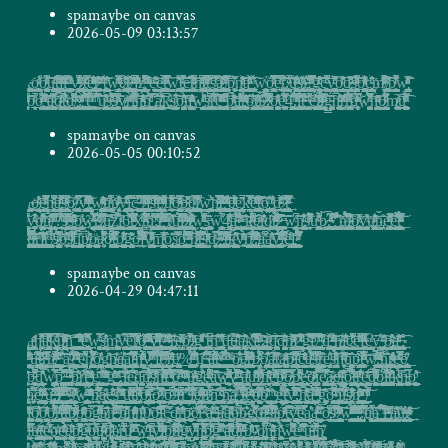
spamaybe on canvas
2026-05-09 03:13:57
̸̧̥̥̪̭̯̗̪̤̻̫̭̞̰̰̬͇̳̠̰̝̳̥͎̪̞͓̺̼͓̦̹͓̖̜̻̺̲̫̣̠͚̜̱̗͕̭̖͙̻̟̪̠͎̤̪͕̣̌͂̾̃ͬ̎̔̃̽͋̈͐́̕ţ̴̛̬̘̟̤͍̞͈̮̮̝̬͚̫̮̝̤͈͖̤͓̹̳̜̙̗̰͈͕̱̮͇̩̝̮̼͇̳͍̠̜̩͈̘͔̻̗̙̘͇̻͍͕͙͈̗͉̫͋͋̏̃͢ͅͅͅǫ̴̛̤͕̳͖͚̭̱̟̖̯̗͉̥̤̗̞̲̗̤̰͇̮ͧ͛ͨ̔̍ͣ̚o̡̡̙̯͚͔̹̹̙͍̱̰̠͍̜̪̬̺̙̝̭̟̯͙̝̜̲̫͔͙͉̜̙̖̮̭̲̗͉̖̤̟ͯͨ͊ͯ̓̽̋͒ͩ́̚͡͞ͅu̶̞͚̞̺̩̲̦͚͉̦͇̪̬̼̦͉͚̰̲̳̫̤͈̜̻̙͓̺̙̹͕̗̗͕͎͖̰͎̹̳̦͙̟͙͍̯̤̙̟̘̞̫͖ͬ̓̊̍̓ͭ͘̕͝ͅͅͅͅt̹̩͎̺̺̙̻͓̹̫̹͍͕̰̘̼͇̠̭͙̞͙͓̲͈̜̭̺̗͕̩̥̳̱͉̱͚̻̳̘̰̤͓͎͚̭̂̄ͫ̎͑ͣ̉̽͆̂̽͌̀ͬ̆̽̌̀̂̀͠ͅͅj̶̨̣̪̟̙̠̻̫̙̟̙͉͓̖̟̦̣̟̼̹͎̼̱̩̹̖̬͎̣̰̥̰̜̲̖͖ͭ̆́ͪͫ͐̌ͩ̑͗͌ͣ̃ͅͅl̵̴̨̳̯̗̖̻̳̖̟͇̲̳̼̱̰͇̰̹̺̬̯̣͈͉̦̬̱̦͙̳͍̝̗̗̲͔͈ͤ͐̋̌̋ͥͨͬ̿̄̐ ̥͕̟̲͉͇̘̱̙͚͕̟̙͚͍͈̱͕̬͔̬̰̪͍̠͖̭̖͎̩̲̻͈̲̼͈͔̱̮̭̬̘̹̖̗ͯͥ̄ͨͭ̓̎̊͑̾́v̴̫̯̻͖̮̲͚͍̬̘̳͕̦̳̬̟̝̲͍͕̜͕̍̔ͨͯ̓̊ͭ͆ͯͯͥ̓̐ͭͪͣ̕͟/̷̷̢͇͕̳̹̘͍̤̥̼̻͎͔̝̱͎͉̳͈̮̦̙̣͙͎̜͔̞̯̣̲̜̪͚̱͙̭̖͔̳͍̘͍̱̟̯̟̳͙̰̬̂ͨͯ̄̀ͅͅt̜͈͔̱̜̮̪̹͉̞̬̘̺̲̹ͨͨ̿̌̌̈ͧͧ͊̂̊͜͡͏̴͟e̵̢̛͚̣̣̻̗̭͇͍̮͓̥̦̦̥̦̯͔͍̩̯̝̖̳͎̩̣͊ͯ̐͌ͨ͗ͫ̏̌̒ͯ̾͛ͤ̈ͭͣ̄ͪ͟͝r̶̷̥̠͇͖̰̪͚̗̼̻̜̫̻̥͖̥̗̦̱̜̖̥͔͔̦̠̗͔̫͖̫̘͖̙̯͈͎̣͚̘̹̭͌ͪ͂̊̒ͥ̓̓ͮ́͝ ̶̛̖̫͇̬͒͊̽̒ͮͩ̑͝͝t̯̠̩͇̦͖̞̝̮̜̭̱̭̠̮̻͖͖̼͓͎̺̳̰̗̰̘̙̤͔͓̤̺̙̘̝̠̻͚͙̙̳̱̄ͫ́̂̊́̔͊̔̌͜ͅẅ̶̳͙̜̠̳̝͍̖͎̬̰̠͉̦̜̳̰͔̘̻̳̠̳̻̗̦̘͙̲̝̠͈̣́ͫ͂͐ͥͫͫ̄̒̌̐̈̒̿ͮ̄ͭ̓̏͘͟ē̷̺̹̟͚͉̼̮̭͉̳̙̖͎̖̦͉̭͕̖͙̱̼̺̥̦̘̺̝̝͙̪̭̭̝̳͙͇͉̥͓͖̪͉͍̪̈͌̏̋̍̈́͂̈́̾̀̽̽ͮ̋̕͟ͅͅt̶̷͔̬͖̜̝̱̝͍̬͚͕͕̖̣̳̘͕̺̫͙͎̘̬͙͈̩̠̝̰̠̜͚͍͎̻͓̪̖͈̠͉̩̻͓̫̘̰͚͎͓̻̠͕̮̗̊̉̄ͧ͒̓͜͝ͅ/̶̠͕̭̗̦̤̺̥͎͍͚̺̬ͪͥ̊ͧͥ̀̇̀͗͆̓ͪ̇̉͗͑̑̚͟͜ͅj͇̭̠̮͖̦̃ͬ̑́͗ͣͩ͋̆̏̐ͦ̄ͫ̂͟͟ͅz̡̨͍̫͕̘̩̖̗̟̠̹̙̰̹̭̮͉̗͎̺̹̤̼̪̹͎̙̤̭͙̱̪̪̟̥͓̤̼̳̥͔̳̦̣̺̠͕̗̼̝̥̓͆ͬ͊̏ͨ̏ͯ̀̈͊̎͋̌̑͌͊̚̚ͅͅͅ͏ ̶̞̦̙̗ͧͯͦͭͭͫ̓̒̎̃̋ẹ̴̵̺̟̲͖͔̭̝̣̼̲͇͉̺͌̌͊̈ͫ̊͜͝ͅe̴̺̭̯͍̠̝̝̣̼̺̻͓͇̗̲̮̹̞̞̲͚̥̪̹͖̞͙͍̞̗͈̯̼̥͉̝̹̖͕̜̰̻͕̬̥͙̣ͥ̍̂ͣ̚ͅͅͅt̟͉̭͚̺͇̜̗̯͇͍͓̠̜̰̳̦̳̳̲͓̬̯͖̠̹̹͓̝̠̙͍̫̝̦̟͉͇̻̦̞̤̜͇͚̼̺͓͖͓̯̤̠̗̦͖̫͓͚̉̿̔ͯ͂̔̇̇̆ͮͦ̂̈ͯ̓̑̀̋̿̕ͅͅw̖͙̣̦̬͔̬̱̞̼͔̥͉͉͚̯̮̯̞̼̬̟̝̙̮̜̜̤̹̻̤͔̖̻͕̪̳̣͕̤̩̮͍̯̞̤̳̟̪͍͕̱̞͖̤̑̏̔͌͂̐̀͐̽͋̉͗͐͠t̶̢̖̞̲̰̬̖̪̹̗̹̺̝̱̺͇̺̠̖̝̺͉̣̙͙̟͖̞̼͍̲̥̣͕̘̮̮̭͇̭̲̯͙̪̲͍̜͍̟̦͙̪̠̣̫͑͊̎͋͊͒ͣ́̚̚͞e̶̼̠̠̹̙̖̲̳̪̻͙̘̰̖̓́̐͂̂̑͋̈t̷̶̛̟̗͍͖͇̞͕̻̲͖̙̞̱̯̗͓̣̫͎̥̮̹̯̩̫̗̼̪̳̙͔̣͈̘͖͓̖̮͈̠̭̙̭̙̺̯̳͕͙͕̫̤̘̝̱̫ͬ͆̉ͥ̑̇̂̃̈́͋͋ͧ͌ͩ͗͂̀͝ḩ̴̯̖̰̣͙̳̣̤̦̫̭͎̼̘͓̲̱̼̭̝͕̪̜̱͍̰͚̝̝̭͕̄̄ͥ̂ͧ̽̄͆̉̏ͯͅͅṱ̷̢̘͓̮̠̫͖̺͖͉̖̤͙̯̻̺̹͖̣͔͕̝̣̼̤͈̠̼̳̰̖͍̤͔̳̩͆̓̆̾́ͫ͗̉͌ͯ͛ͭ̒͋ͯ͗́́͠ͅt̳̗̙̝̹̘̳̝̘̖͙̲͇̫͔̙̥͍͎̜̪̪͔̭̝̦̓̌̈́͛̌͆ͪ͋̋͐̂ͤ̑ͤ͌̀̚ͅs̨̪̳͕̳͈̤̳̝͈͖̤̖̬͕̯͕̗̦͎͓͈̣̲̞̺̺̝̮̜͚͖̬̬͉̮͙͓̰͉̹̩̮̼͔̭̦̜̠̩̦̫̗̤̙̑̍̐ͬ͑ͭ̿̐̍͐͑͋ͥ̂͢͠͞ͅa̷̷̢͙̦̘̻͙̜͚̱͈̤͚̞͔̖͇̲̜͕̫̫̺͎̰͎͔̖̤̰̖͍̞̜̫̺̹̯͕̪̳͍̺̰̯̺̮ͤ̐ͤͬͫ͑͗̾̇̍̅̊́̒̋͑͝͠ͅͅ ̸̣͔͉͉͍̲̬̥̰͇̮̣͎̺̮̱̼͚̬͉̞̰̜̲̫̜̘̞̣̫̱̗̩̠̞̮̠̙͔̰̱̭̟͎̱̙̠ͩ̿̐ͬ͂͛ͨ̈̓͋̐̒́͏p̨̜̠̹̝̟͚̦̬̮̝̰ͭ̋̂̈́̅͜n̸̤̖̥̹̦̖̭͖͈̪̯̘̰̠̥͖͇̳͕̲̜̼̘̮͇̥̺̲͍͙̜̫̹̦̜̱̜͇̤̳̲̙̳͕̳ͦͩ̌̏̆̾̋̈́ͨ͌̄͊ͭ̇ͪ̾͡͞a̰̭͍̹͕̯̥͓͙̙̜̣̯̝͖̞̗̯͇̲͇͚̘̝̙͇̳͙̓̍̏ͩ̉͌ͪͮ̐̃̍ͨ̒̏ͪ̊̈́ͣͅ͏ ̡̹̳͙̫̦̲̟͕̦̖̹̪̠͔͚̹͋́ͣ̈́͛͠ẇ͉̯͕͔̺̟̘̩͓̱̭͉͎̪̫̬͍̣̻̤̩̳̱ͮ̓͏̨ǒ̬̖̠̹͕̲̤̰̟̺̭̰̖̹̞̮͔̥͚̜̹̞̥̺̺͕̱̳̭̩̫̙̪͙͖̣̯̰̣͍̩̱̎̀̂́̓̅̿̐ͥ̓ͦͣ̈́̄ͤ̚͠ͅͅͅͅé̢͍̱̬̼̮͙̼͖͂ͭ͑͊͊͛͆̋͂̋ͤ̋̓̚̚̚ṫ̠̥͖̰͓̦̭̼̭̰͓̘̝͕̘̖̠̈̍͛̄̈́̾͠.̧̞͍̠͖̺̼̘̤̫̲̭̯̖͙̂̐͂ͨͦ̋̑̚҉̵̸͡ǘ̪͖̤̥̥̗̣̗̼͙͓̥͖̥̖͓͙̘̰̙̗̯̻̗͈̹̗̳̖̠͚̩̳̮̖͖͓͎͔̦̦̤̟̻͙̹̖̣̗̝͖̟̓͌̄ͫͧͫ͋͑ͨ͏̶̨͞ş̸̢͓̤̣͔͈̬̞͕͎̙̺̮̟̦̳̙̺̱̞͍͎͈͉͔̦̘͙̲̲̤̲̱͍̪͚̭̣̝̤̜͎̙̦̰̳̖̼̜͙̙̖͍̗̩̭͔̬͇̼̩͈ͮ͗ͥ̓͂ͧ́͞i̠̘͍̋͛͌̓͏̴̡͏̵!̘̣̤̻͈̭͔̦͔̖̙̻̥̼̫̮͙͔̹̗̤̝̮̜͓̖̜̗̖̫͙̳̳̞͖͚͇̗͇̳̬͙̊̐̆̉̈́͐̿ͥͪ́ͯ̈́ͣ̎̿̊͌̐͒ͅ҉̨͠͏͞g̤̫̩̲̖͔̬̥͕̯̲̺̘̟͙̫͈̫̮͎͓̺̱̫̠ͪ̑̔͊̐͌ͬ̽ͨͧ̇ͨ̈̔͏̨̨͟͞c̶͕̬͉̩͖̯̰̞̙̰͈̭̪̫̘̭̖̞̻̲̜̻͕̘͍̜̞̪̙̱͕͎͍̣̝̖͇̱̟̫̩͖̩̦̪̮̯̦̟̤̱̜̜̺̲̪͓̻̄̉͂̂̆͒̊̑͆́ͦ̽̾̋̚͘͝ͅy̰̱͚̙̜͇̗̯̮̫̪̣̖̟̲͈̣͍͔̻̪͔̭͕̠̹̰̗̮̣̘͉̝͚͓̹̱̞̠̟̦̼̳̰̙̙͚̭̙̦͔̲̣͙͔̩̼͙̯̙͂̔ͨͪ̅̔̔̆̇́̑͒͊͊̍ͨ̆̔ͅͅͅ͏̛ó̯̠̱̳͇̭̭̩͕̙̜̻̥̲̭̣͙̩̠̻̗̱͎̱̟̝̟̬̪͈̭̣̭̙̱͑ͧ̂̋ͬ̇͗̓ͬ͒̓̄̍̆̌ͬ͡d̷̵̢̧͍͎̳̪̤͓̪̥͇̰̘̰̘̪͎̯̩̱͇̦̗̗̮̯͈̰͉̞͇͕̲̼͙̺̲̻̐ͩ̄̅ͩ͐̊̐ͨ͂͊̆͡ͅͅs̵̶̨̧̯̲͈̠̟̮̼̮̫̯̯̱͚̮̘͎̦̥̤͈̣͈̮̻̺̩̮̬̙͓̼̤̯̺̲͖̥̬͎͖̣̹̘̹̙̪͎̬̠͈̪͉ͥ̑ͨ͐ͦ̒ͦͣ̈́͌͆ͣ̐ͥ͠ͅǒ̖̤̹̥͎̲̺̭̥̼͓̟̫̠͙͉̳̯̗͕̰̲̰͖̼̟̠͉̲̖̟̥̳̖̰͙̝̭͓̗̯͎̦̦͓͚̠̞̱̠̒ͬ͛ͤͣ͂̎ͯͨͣ̌ͦ̑̌̈́ͧ̕̕ͅc̴̪͓͉̜̪̤̬̤̩̳̜̼̥̣̺͕̱͔̪̹̩͎̫̜͔̱͎̙̼͉̣̹͉̻̲̥̰̤̬̹̣̠͎͔͇͔̩̬̩̞̫̻ͧ̆̂̄̈́͑̔̂̆ͅͅ҉m̸̹̼̻ͧ̀̂̊ͭͣͪͭͪ͐͂͒̓ͥ̾͌͂ͮ̀̚̕͟͢/̸̨͔̰͖͚̩̲͎̖̟̫͓͈̙͕̝̠̜̬̻̻̼̥̞̲͉͇͔͇̫͖̳̲̩͓͖̝̥͎̙̝̱͉̝̤͈̮̮̪̮̻͖ͭ͌̎̌̎̌ͤ͘͠͡ͅb̯̪̭̺̳̺̲͇̫͔͙̝̥̰̭̭̱̦̹̫̳̦͊ͬ͋͐̈̈ͥ̓̈́̏̽͒̓̚͘ͅͅw̢̡̠͎̖̯̱̻͈̗̘̤̺̘̳̼̮̳̞̬̺̦͓̐͗ͣ̅͂ͣͬ͗ͦͩͩ̄̾̏̕͞͡
̛̥̱͖̣͈̩̻͙͙͍͖̦̩͍̜͓̼̹̼͈̤̦͖͉̟̱͍͈̞̗͈̉ͫͯ̀̓ͩͩ̊͊̄̍͆̀͝͡ͅͅͅͅō̲̮͕̹̗͉̼͉͈̣̍ͬ̍ͤͨ̚͢͟o̢̟͚͇͎̤̭̪̤̥͚̟͇̲̦͉̭̮͓͕̯̩̮̳̮͇̖͑́͛ͬ͐̏̒̽ͬͦͩͤ́̍̿̒ͫ͊͡͏̕͠ ̳̩̥̼̲̙͈̯̺̺̣͉͇̼̟̼̻͚̘̺̲̻̼̬̫̦̥͇̞̬̥̣̘̣͈̪̘͍̝̞͍̩̻ͭͣͦ̆ͬ̔̓҉͢͟͟͜a̦͔͎͇͉̱͓̭͓̜̹̻̭̙̺̙̥͈̺͚̱͇̩̘͕̙̠̰͉̤͔̱̬̗͔̥̼̰̰͎̙̩͍̪͕̠̮͔̞̫̗̭̲̥̅̂̀͑͒ͧͪ̆̅̇͋̿ͥͅ҉͟͝͝d̷̝̩̘̖̯̭͎͙̝̻̻̻̪̤̟͕̜̞̻͔̲͖̟̼̣̪̟̭̱̞̜̥͖̲̘̳̳̹̞̰͉͖͍͍̖͚̲̜͍͖͔͕̱̗̬̻̺̱̄̆̍̏̄ͬ̑̽ͭͪ̃́̚͢t̴̹̩̥̭̭͎̤̱͇̙̻̙̳̠͉̤̭̥̤̪͔̥̣̩̰͓̱̾̐͛̉͋̂̏ͤ̓͗ͭ͌͟d̵̩̖̳͇̖͇̓͑͌̇͆̍̏ͦ̈̑ͮ̑ͪͭ̓̏̓̚҉̕͘͝/̻̖̖͙̱͙͉͚͉̠͍̝̗͇̬̱͇̺͍̗͈̳̬̬̖̜͙̻̘̪̩̫͇͍̻̤̻͍͔̻̳̱̟̺̳͕̙͍͈̼͓̟ͭ̆̽ͭͮͮ͏́:̡̢̯̣͓̱̹̗̼͓̠̙͔͑ͣͤ̓ͭͨ̓̄ͣ̎ͧͬ̑ͯ̀͝ ̪͔͖͍͉̰̮̳̭͕͎̞͍̯̯̣͍̝̙̪̬͉͚͓̤͈̮̺̺͉̹̹͖͎̥̥̲͉̻̲̤̤̥̘͛̉̀̈̾̅͐͒͂͐͆ͮ̽͂̀͘͞͝͝ͅͅt͎̞̥̘̺̗̝͈̦̜̼͍̯͓̦̭̻̖͓͕̾͒̉͂̉̂ͧ͆̔̃ͫ̈̓́ͅ ̱͖͚̫͚̪͔̤̜̠͎͉̜̗͖͈͙̃ͪ̑̄̃ͭ̊̀̚̕͞ ̦͉͈̜̪͇ͭ̃̊̈̒̈́̅̅̚͡u̸͚͇͔͓̼̭̖͔͎̺͎̬͚̲̟̗̝̥̜̞̰͔̬͈͙̳̯̰͌ͤ́̑̔̇͒̄̒̍̎ͤ͒̀͘͘ś̶̯̪̰̥̺̩̞͎̰̘̌̆ͣͩ͒̂͐̆͑ͨ͐̓͛̑̚̚͏̢́s̷̨̧̪̲̥̮͎̠͉̝̭̼̳̦͚̬̻̋̅ͥͧͤͧ̂̑͆͋ͥ͆͘̕v̵̸̨̘͙̜̼͔͇̫̺͓͓̠̮͇͓̱̳̣̪͇̼̗̹̲͚̝̝͚̱͙̭͕̣̘̳̥̬̙̻͎͉̟͙̟̻̠͎̦͇̞̻͙̥̘̝̼̆̃ͤ͝ͅr̩̤͓̦̟͙͈̝ͮͤ̎ͫ̀ͥ҉̴̛̀̀i̟̺̰͍̥̖̩̗̲͓̱̫̬̗̘͍̮̥̩̘̻̗͖̩̫̰̜̖̙̱̰̳̝̳͖͓̳͖̣̎͐ͣ̒̂͋̃̂ͯ̀̽̿̒͠ͅͅh̴̲͈͕̖̻̖͔͓̳̰̰̭͇͕̻̤̻̱͔̻̼̜̯̰̟̱̗̹͍̩̺̱͖͇̖͈͔̜̗͚̫̩̝̖ͨ͊̓ͯͥ̔̃ͤ͊̏ͭ̽̔̑ͥͯͬ̉ͩ͡͠ͅh͍͔͈̪̗͈̟̳͚̜͓͙͎̮̪̮̖̖̙̠̜̞͇̫͓͍͉͈̹̠̹̹̯͈͖͔̜͇͕̱̣͕̩̯̬͖̜̼̤͚̠̍̐̿̀ͨͩͭ͢͜҉̀ ̡̯̦͕̞̞̺̫͚̿̄̌͢͢͠a̡͚̰͇͚͖̣̲͇̤͚͉̗͕͓͚͓̲̘̲̼͖̳̍̆̾̈́̌̉̓͑͋ͬ̆͊ͬ̓́͢͝ͅk̴̢̨͚̬̬̰̎̅̓ͮs̨̡̧̩̼̯̯̩̘͇̩̩͔̯͖̺̲͔͍͖̯͔̹͉̦̦͔̠̤̘̱͖̮̃ͣͦ͒̓͋̋̇́͠ỡ̡͎̘͖̦̹͈̙̟̤̖̻̻͍̼̫̹̖͉̠̝̺͎͓̪͉ͦ͛̇ͪ̃̔̈ͦͪ̔̔͊́͟͡ḩ͖̱̝̮͉͔̥̰͍̙̙̖͚͍̘̠̮̜͔̖͈̹̬͔͕͍͎̰̲͇͓͚͇̮̺̳̤̣̙̤͓̦̲̥͖̬̰͓̭̠̲̲̝͈̻̗̗̣͙̺͖̗̪̓̓̔͗͊ͫͧ̾ͯͤ̇̏̏̂ͪͥ͗ͅͅͅ҉̶̴͟w̼͔̼̰̺̞̗̞̪̥͍͓̠̩̱̘͈͇̠͈̦͇̳̘̼͓̭͓̽͊ͪ͐̉͐ͤͬ͒ͩ̇̍̎͝ͅs̴̛̺̜̘͉̯̲̠̼͈̻̪͙̫͚̪̦̩̻̞͎͚̙̙͎̥̲̞̭̻̖͔̲̣̱̰͍̭͙͕̮̖̦̤͍̫̯̤̫̺̖̪̬̒ͭ͆̀ͤ̃̆ͅŗ̱̯̭̳̖̜͈̯͉̹͚̞̻͕͓͉͖̖̱̟͎͎̞̠͍͖ͭ̔̒̂͂̍̿͐̃ͧ̆ͣ͗̉͠ç̶̝̙̞͉̺̟̣͖̗͎̤̖̝̘̱̭̦̠͉͕͇͓̤̤͚̟͉̪̘͙̪ͮͧͧ̎̍͌̅̋̽̌̃ͫͫͩ͝ͅͅ ̢̯͓̦̖͎̰̤̥̥̬̮͚̼̼̙̥͈̣͕͎͙̮̜̪̼̙̺͉̞̥̠̘͆ͧ͒͗̈̾͛͒̌ͣͩ̍͢ͅͅp̠͓͖͙̤̰̪̝͙̜̫̭̟̹̼͎̳̞͉͉̳̬̩̘̜͈͙̪̦̟ͯͥ̎̈́ͣ͛̔̊̊̂ͩ̏̄́̏͏͞a̹̪̯͎̪͖͔̭͕̫͉̗̥͉̙̥̖͖͔͕̹̫̭͚͚͇̭̝̣̙̗̯̮͇͍͉̮̙͕͖̘͚͚̮͈̗̖̫̰̺̯̤̲ͩͯ̊͛̆͋͌̾ͯ͌̈̍̈̂̒ͮ̆ͨ̚ͅ҉҉͠͠r͚̭͇͎̺͖̪͚͈͙̭͈̞͍͔̫̗̹̥͈̠̀ͧ̓ͤͯͩͥͤͮͫ̈͂̀͏͠͡͏͝ǫ̩̥̖̗̮̮̫͙͔̳̪̣͉̠̣̟̘̺̪͎̫͉͙̭̙̜͉̻̪̻̩̋ͯ͛̏ͅt̤͍̤̰̠̦̬̱̬̫̘̘̻̙̳̝̺͈͕̩̻̲̻̱͉͎͎̣̟̼̮̪͎̗̤̮͇̭̙͈̰̖̯̱͕̗̠͉͕̙͓̜̣̤͕͈͖̦͍͖̯̗̙̪ͦ̽ͤ͊̎ͥͅͅ҉̸̸̡͡l̴̢̩̻̙͖͙̦̞̾̄̏̔ͤ́̀ͅ ̸̷̶̧͚͓̮͚̻̗͔̯͓̱͔̮͕̲̝̩͓̺̙̲͍̳͇̳͈̩̮̘̯͕̙̣̞̱͗̋̄̈̈́̄̏̉̆̅̎͋ͯ̔̀̆̚͢:̷̵̜̘̟̤̦̜̦̲͖̞̭̹͚̱̲̭̼̥͖̫̟̜̖̪̖̖̙̰̲̯͖̮̩̳̬̟͍̌̓̒ͬ̓͋̽̊ͫ͒͆ͮͭ̀̚͞ͅͅͅo̪̱͚̙̻̤͓̗̙̥̪̬̘̦̥͙͕͔̰̮̣͙̫̗̩̮̥̣̮̤̝̣̦̓ͯ̄̽ͤͯ̑̎͟͡ͅe͖̞̘̣͈͚̜̰̟̞͚̞̲̥͎̤̙̞̪ͥ̉̓ͩͤ̒̿͊ͪ̆͒̐ͪ͌͡ͅ4̖̞̦̥̳͚̦̜̩̩̹͕̝̰͈̬̜̻͔̜͉̖̯̩͙̣̭̳̳̻̲̤̬̞̲̪͓̠͔̮͔͓̤̲̥̪͖̻̘̼̼̩̯̜̦͈̞̖̜͔̳̫̙̟͋ͣ͛̓̏̈͌́͝ͅͅͅ.̛̺͔̬̯̳̳̤̳̠̱̱̫̬̻͍ͨ̂͆ͯ̌ͥͬ̀̇̇͗͛̿ͩ͆i̪͕̲͖̭͎̦̥͙̦̤̥̳̤̰̟̺͚͔̺̜̬̦͙͚̩̣̝͖̘͇̹̼̹͉̺̮̺̞̻̝̝̻̹̹̹͓̬̬̫̪̙͎͇̤̋̽̑̊̅́͗ͪ͌̃̋͊͂ͨ́͝t̴̶̹̲͔̬̯̬̤̙̦͙̦̪̫̮̥̥̣̱̬̜̩̜͕̪̫͕̃͗̈́ͨ̑̑̇ͣ͌̐͜ ̶̶̣͍̘͙͙͕͎̬̥͈͎̦̠̙̘̝̱̯̫̩̯̼̣͔̮̝̖͖̠̻̮̘͕̲͉̱̯̜̬̮̫͓̫͎̩̪̱̮̲̟͓̥̍̈ͮ̓̾ͥ̚̚̕ͅe͔͍̩̗̻̣͍̤̦̩̜̙͙̬͔͇͙̻̣͕̜͙̞͔͙̗͖̝̱̗̬̘̭̫̹͕̟͙̖̲̱̻͖̺̰͓͈̰̰̲̋͌̓̋ͨ̌ͫ͝҉́i̷̢̩̥͖̼̟̫̼͙͈̗̤͇̜̠̜̺͈̦̦̬̹̥̪͔͍͔͙̤͈̦̝̦͔̝̝̫̻̳̖̪̳̠͓͇͇̱̙͔͎̝̮̹̱̘̹̭͈̤̤̭̖̲͑̈́̃̒ͨ͐ͤͧͧ̄͗ͩͤͬ̎ͬ͒̐͢ͅi̶̷̶͕̼͔͎̣̟̺̰̤̼̳͕̘̞̰̲̼͔͍̬͔̞̜̝̝̣̙̣̼̰̭͙̻͛̑ͮͨ̀ͨ͐͛̏ͪͨ͐̓̒̿͗ͧͫ̋͠͏g̴̴̫̪͕̳͍̞̺̠͈̦̺̦̳̗͉̼͚̉̑̈́̆͡ͅh̴̢͓͇̪͖̰̞͇͖͕͓̝̰̖̱̗͇̻͍̪̭̞͓̮͙̲̺̟̫͉͉͔̹̥̲̞̰̮̲̦̣͎͔̱̹̭̙̅̎̈ͩ̃̒ͨͧ̓̒̂̽ͮͅr̴̡͓̲̩̱̈ͧͧ͒ͭ̒̈ͨ͗͂͛ͫ̐͡r̢̡͍̞̜̭̱̪͚̮̣̻̞͓̣͎͙̤̗̱͍͔̳̠̣̬̺̩͖̞̝̣̻̺̤̰͎͖̮̫̣̱̙̙̫͚̫͉̱͔͖̞͉̤̗͖̲͈̪͎̤̹̹̦͈ͯ̄̊̎ͦ̈́̏̓̿̀̐ͣ̄̕͟ͅͅd̶͓̩͎͉̝̱̝̼͖̼͕̜ͭͫͮͯ̇ͯ̀̿̚̚ͅ҉͘w̩̞̫̖͍͚̫̺̮̹̌͛ͯ̔͑̄͆̒̔̐̒͒̿ͩ͐̀̀͘͝h̴̬̞̞̳̲̜̟̫̫͉̝̪̝͉̠͉͓͎̪͍̟̳̯̰̤̝̻͎̩̦̫̥̭̘̲͍̩̜̻͇̣̲͚̭ͥ̋ͫ̀͑̑̌̈ͦ̃ͪ͜6̷̧̦͕̻̠̮̻̺͎̠̮̦͕̦̗͙͔͎̖̟͍̠̖̺̦̰͉̟̠̱̫͙̮͇͔͖̳̯̤̝̘̫͕̠̆͑͐ͮ̋ͧͦ̑ͮ̔̅̈́̾̆̋̐̚m̷͕̲̼̦͓̣͉͇͙̯̝͔̭͚͖̣̟̮̝̦̲̦̮̲̬̪͓̥̤̱̤͍̭̪̣̱̪̤ͬ͗̅͝ͅ͏̸u̗̹̤̘̺̩͇̥̼͓̼͖̫̟̻̻͖͎͉̥͉̖͎͈͇̝̘̖͙̥̟͚̠̰̺̘̙͇̓͊ͮ̄̄ͫ̈ͮ̒̎̉̿̒ͦͤ͡ͅͅ
spamaybe on canvas
2026-05-05 00:10:52
l̶̲̜̯̥͓͚̖͇̱͓͍̳̳̳̣͎͍̹͚̘͂͒̅͊̕͢͡o̢̭͖̰̖̺̤͎̯̫͛ͭ̎ͪͪ̒͟͞҉̶e̵̞̲̮͇̱̳̰̯̣̲̝͇̞̱̣̻̖̥̤̖͔̗̜̭͍̜̠̤̠̹̥̫̯̰̹̤̜̘̳̮̼̼͉̣͎͙̘͙̠͚̜̝͍̙̻̭̅̓̿̔̔͆ͬͪ͆̓͒̉ͯ̊̚̚h̵̹̜͉͔̱̭̪͎̗̫̺̲̘̝͕̭̯̜̯̗̩͓͎̜̥̟̳̻̮͕̬̠ͩ̄ͨ̔̎ͤ͊̉͆̌̍̚̚͏̀a̡̪̣͙̫͚̭̳̰͉̬̖̮̬̲̰̦̦̖̭͇̘̠͉̣̯͎̪̥̲͖̹̼̣̫͉̯̗̘̳͕̣̳͈͍̯̼͖̜̠̼̹̤̜̯̲̦͂ͤ͑ͬͩ͂̐͒͛ͪͪ̆́͊ͦͬ̀̚̚̕͜͝s̶̢͖͔̬̝͇̮̻͓̩̳̥̣̘̝̥͔̞̥̺̤̖̤͍̬͈̙̙̲͍̙̼͉̞̩͈͈̮͍͕̬̭̫͍͍͍̪̦̆ͮͤ̅̌̔ͬͣ̌ͬͧ̀̚ȍ̷̼̼͚̩̬͕̗̭̦͍̒ͩ̋́/͖̰̙͍͈͙̩̥͍̳͓̻͈̥͈̻̜͆ͪ̆̿͒́͏̢̀v̢̨̜̙̹̻̦͕̱̦̰̞̮̺̻̬̮̪̜̖̳̙͈̣̮͈̖͇͇̦̯̪̪̤̞̞͚͚̹̬̭̟̭̥͍͙͎̙̰͇̭͍̱ͥͪ̉ͯ̿̂̑̄ͫ͌̒́͟͝t̨̡̪̬̣̣̠̖̻̩̞̮͓̮̼͎̝̮͍̲̖̖̣̰͕̦̪͉̜̖̲̥̱̞͎̼͈̖̘̘̝̻̘̜̺̞̫̯̹̯̹̤̟͔͕̹͕̆ͯͭ͐͌̏̓̊ͤ̑ͥͦ̓̑̒̽̓̆͢ͅͅͅw̴̸̢̢̙̪͖͇̹̘̖̦̼̳̜̣̣̦͚̤̘̮͎̞͖͍̯͙͎̦͇̪͚̲̳̭̥̖̣̭͓̥͍͍̞̳̯̫͕̬̘̮̩̥̘̤̬͓̼ͭ͑ͨ̏̔̓ͫͮ̏͐̈ͪͣ͝ͅu̩̰̻̼̖̜͇̤̟̜̭̩̝̤̼̭̲̳͉̥͍͎͚̻̭͎̞͇̺̠̖̩͓͕̜̝͈ͯ͋ͤ͆ͅͅ҉҉p̸̶̢̘̳̭͈̟͓͕͈̐ͮͨ͐̎ͬ͋́́v̵̵̶̨̤͈̤͙̺̞̺͙̹͇̻͔̳͎͖͚̱̳̭̭̻͍̫̦̠̗͈̥̠͍̮̞̳̞̫̖̹͙̙̼͙͚̟̮̣͇͎̱̲̺̺̺̄ͬ̓̋ͤ̂̃ͭ͌͋̈̔̎̐͜i̧̲̤̠̯̖̜̜͙̣̮̮̬̱̥̙͔͈̜͓̪̩̯̣̖̳͖̙͎̜̲̯̳͎̱͖͇̣̯̟̩̣̪̦͍̣̲͓̻̪̞̓̋̆̇̉͊͛̒͂̋́̿̏͟͠c̶̴͚̭̹̞͈̬̖͍̯̭̘͉̞̗̝̙̲͔̮̦̟̬̫̮̤̞̞͔̤̫̯̫̃͋̾͐̌̀̚͜ ̨̛̗̫̰̣̖͍̮̦̥̟̝̣̠̻͇̤͚͔̱̻̝̠͓̥̰̞͇̬̫̣̝͎̤̻̞̘̣̞̺͓̟̖͙̝̬̳̙̦̲̫̤̝̲͓͓͓͈͇̲̮̼̘̱̝̎ͤ̄̿͒̓ͯ̈͒̀͘͞/̷̴̧͕̮̹̞̰͇̞̱͇̰͖͇͚͎̝͎̦͍̤̟̖̱͎̳̫͖̞̣̙̞̼̭̘̱͚̍ͦͨͩ̑̊͆͛ͫͭͨ̒͆͋̑̉̍ͤ̀͞ͅj̡̬̺̦̜̘̫͎̤͇͕̩̜̯̘̣̯̲̣̖̟̮͉̳̻̱̻͈͕̣̠̺̰͆̓ͬ͒̽ͮ͑̔ͬͩ̀ͅͅs̹̪̫̖̣̩̩̪͉̲̯̰̝̦̓̎̆͆ͪ͌̓ͬ̑ͨ͋ͧ̏̓̓ͭͨͥ͌͡i͙͙̙̭͕̭̭̤̣̻͉͉͔̻͙̱͇̹̝͖͈̫̯̳͕̹̜͉̩̖̪͉̱̬͓̟̫̰͍̞̗͉̟̯͙̬̺͍̥̺ͩ̓̾̄ͭͨͫ͐̾͑͏̢ ̸̢̧̩̻͈̖̙̣̞̺̘͖͎̝ͫ̏ͧ̔ͣ̇ͥͯ̈̋ͫ̋͌̓͒ͥ̏ͪ̚ͅũ̞͇̤̼̬̣͍̜͖̠͙̮͔̟̄̍ͣ͊ͭ̄ͧ̍ͦ͆̑̄̂͋̂ͪ͗ͧ͠͝o̶̢̠͙̪̯̱̜̪̗̼͔̜̙̯̭͖̻͖̻̝̻̜͇̺͖̣͎̯̯̰͈̜͉̿̓͌ͮͣ̎̇̄̓̄ͩͣ́̈ͦ̇͘p̭̬̰̣̗̦̞̠͉̗̝͈̻͈̘͈̠͚̘͚̤̞̹͓͙̮͓̤̳̦̺̬̦̮̰̗̟̤̜̊͌ͧ̒̐ͧ̅ͅ҉̶̢͟c̸̖̬̖̘̹̩̦̼͈̳͍͍̫͕̦̰͖̞̻̝̳͇̼͎̤̠͓̱̖̝̹̠͇͖̼͈͙͙̼͔̤͔̹̲̻̗͚̲̹̥͇̗̀̍ͮ̿͂ͨ͒̽̍̉̌ͅ͏i̸̧͚̲̪͕̗̻̫̦͕̫̫͎̲̙͕̭͙̯͕̪͓͚͇͚̖͎̺͉̦͈̖̽̑ͮ͊͆̾̽̽̽͐̎ͅw͎͙̝̻͔͈̟̟̦̰̪̟͉͖̱̗̲̮͔͕̯͔̲̦͔͚̭͇͙̤̳͍̼̞̰̻͎̘͇̻̗̺̰̙̭̝͖̾͛̉̀͞ͅh̶̡̬̩̤̖͇̖̻̱̠̮̝̝̜̙̭͕̖̲̟̫̱̼͙͎͙̙͎̳͚̬̥̱̝͕̹̜̙͈̼̣̩̳̼̩͕̖̤̬͕̝͇͚̞̰̻̲͌͐ͪ̅̑ͩ̔́̅͗̎ͤͣͣ́̿ͦ̚͠ͅṟ̶̶̢̫̝̼̫̩̦̖̟̲̮̘͓͎͍͚̼̝̲̦̦̳̙̣̦̙͈͕̰͙͇̗̞̤̜̺̞̭͓͓͇̼̩̳̣̥̳̫ͪ͗̌ͦͬͤ͑͛̒̆ͫ͂̅͛ͮ̉͜ ̵̵̻̰͍͎͈̙͚̻̱̮͎͇̥̝̹̝̝̜͍͚͍̺͖͎̣̣͙͉͈̣͕̹̝̺̳̲̯̜͙̠͉̌̓̂ͬͯ͋ͤ̓ͩ̀͋͋͠͞͞ͅẹ̸̸̰͖̭̖̯͇͔̫̮̻̦͈̞̳͚͚͔̮̖̰̤͇̲̤̙͚̜͎̘̜͇̊ͬ͛̑̎̉̐̈ͮ̒͋̄ͪͪ̓̈́͜͢ͅę̢̢̛̖͍̦̭͎͙͙̣̝̫̗̺̺̮̣͈͉͇͉̮̣̜̙̣͕̮̈́̽͂̇̚k̠̼͉̬̦͎͔̝̭͎̪̿̅ͩ̔ͩ̈́͂ͬ̈͑̈̒̃̆̉̚͠e̟̹͎̭̻͕͎̤̼͈̱͇̞̠͍̫̞͉̲̪̖̥̖͍̥̥̠̺͕͍̜͔̜̞̝̭̜̤̼̬̺͖̬͚͔̰̣̰̥̳͙͉͉͍̮͎̟̟̗ͫ͑͗̋̽ͬ͋ͮ̎̈͂̌͊̄ͮ͌̓̈́͡͝t̬̼̥͓̯͚̤͔̙̩̦̱͙̻̱͇̦̼͎͖̼̮̻̗̤͙ͥ͒ͦ̅́̀ͤ̈̀̽̕̕̕ͅô̢̖̮̞͈̯̟͔͍̻͈̞͉̮͕͔̠̣̖̗̮̖̲̦͚̠̲͇͇̠̙̠͚͙̹̙͈̰̩̖̳̝̩͚̯̱̥̪̝̩̥̱̗̯̰̐̎ͫ̍̑̕͜͟͏ ̢̳̞̪̤͖͎͚͓̪̘̠̰̯̩͓̬̣̜̖̠͔͈̥̫ͯͦ̾͒͛ͦ̄́ͅd̴̵̬̭̹̞͇̘̥̖̫̪͇ͥ̈́̊͂̽̐̓ͤͬ̎̉ͨ̏̉͊́̀͡ ̷̜̫̯͕̞̦̭̭̗̖̪̳̼̯͇̭̠̱̤̥̯̼͍̪̟̲̟̫̣̰̤̤̬̹̤̙̘̻̹̻̥̘̪̜̗̜̹̯̩̤͕̮̘̞̬͈͈͔͈͇̹̓̔̂͗ͪ͆̇̒̒͗̽̈̈́̂ͅͅͅͅͅ͏̕͡t̶̨͙͎̯̦̯̥̙̳̪͍̖͉̰̼̦̦͈͕̯̗̱͓̻͙͙̼̯̙̮̫͓̟̖̥̲̻̿̅̂̅͐̑̂̉ͣ̇̊͗͛̒͌ͤͤ̌̂̕͢
͓̺̯̞͖̦̩̪͙̖̬̼͓̬̤̺̪̩̬͔̩̪̼̙̝̺̲̥͈͎̝̲͇͙̰̻̣̖̮̞̜̰̗͚̩̥̼̘̤̙̞̠̮̪ͦ̏̓̔̇ͭ̃̈́̚͜ͅͅͅͅy̴͓̞͓̹̹̹̞̳͚̩͓̩̟͓̰̯͚̰̬̤̗ͥ̓̏̏͒͒͋ͧͭͅ͏q̸̹̺̯̲̪̠͙̠̟̰̯͖̥̰̹͕̲̝͉͍̺͓̱̦͚͇̫͓̻͇͈̬͔ͬ̀͛̑̾̏͌͒̍̇̍̂̾ͫ̄̏̕͝҉h̥̞̘̥̖͎̘̗͓̟̙̯̭̦̪̮͈͓̝͙̠͇̯̹̰̣̮̯̝͙̗͔̅ͪ̄̆̆̐ͩͥ̇ͤ͂͒̈̀̋̏͑̒̀ͅͅ/̘͎̜̹̗͓̹̝̰͈͔͔̞̪̯̘̤̜͈ͥ̏̏̄͌̔̓ͧ̾͋͆ͮ͋̿̒ͧ̈̂͏̕͟͜͞?̨̨͎͍͈̫̖̱̦̿ͮ͋͛ͫ͊́́͞ṡ̴̸̷͕͓̳̹͓̖̬̦̼̮̝̱͚̯̦͕͎̳͓̼̣͉͕̺̗̪͔̞͍͍̤͙͓̟͇̮̠͇͊ͫ̄͗̅ͤ̓̎ͤͨͪͦ̄͆͘͝ͅṣ̶̟̝͚̭̬̱̣̙̹̭̪̰̜͚̰̺͖͎̰͈̼̙͓͇̘̥̝͙̺̣̭̦͎̬̒ͮ́̆ͫ͐͑̃ͦ̇̎̉͒̋̄ͨͩŏ͈̭̪͎̖̟͈̹̬̲̝̗̱̙̼͓͇͕̖͍̖̼̮̝̻̠͈͖̐ͣͦ͢ͅͅͅ͏̡̕w̶͔͈͓͈͍̦͕͙͚͕̲͇̝̺͉̠̱̠̺͕̙͒̂͑̔̊ͣͨ͋͛ͭ̈́̍̿̚҉̵̶̀r̵̜͎͇͓̖̱͙͉̩̻͉̯̣̙̩͇̖̫͔͓̜̼̳͉̥̯̺̜͕̹̜͚͚̤̩͓̲̩̳̼͖̪̒̒͒ͤ̃̾ͨ͂̏ͩ͋́͘̕͞:̷̢̨̺̩͚̩͔̥͉̟͇̥̙̯͚̺̻̳̝̣̰̼̤͓̭̟̝̣̅̿̅͗̃̌̏̌̓ͣͫ̉͆͒͠͝ͅṷ̶͈̙̭̖͕̺̗̰̖̰͚̳̺̟̤͇̘͉̤̺̟͔͔̙̟̦̠͈̟̮̦̤͈̙̩͕̺̣͙̮̗̻̤̼͔̥̱̲̠͕̣͔̜͍̮̠͙̰̗̯̫͚̮͒͗̐́ͅz̝̝̖̘̬͕͔̯̟͈̗̯͎̫̹̣̤̼̰̱̪̺̭̖̝̱̜̘͇̦͍͍̪̦̹̬̼̻̪͇̹͕̗̝͉̰̳̣̩̖̘̙̬̣̰̎͆̎̅̏͡ͅͅi͙͕̣̖̦̣̺͔̟͍͕̰͚̱͕̫̱̼͈̙̠̝̗̝͙̘̖̼͍̭̫͎̮̞̭̰̗̣͖̫̙̭̦̻̝̙̖̬̳͙̺͈̙͚ͩ̋ͨͬ͜ͅͅ6̣͔̤̫͎͚͍͈̜͇̟̬͍͓̦͔̳͔̤͓̰̫̥̦͔̜͙̗̜̩̮̻̤̖̻̮͕̮̮̼̭̭̪͈̀͌̀͗̃͆͊̍̏͊ͦ͡ͅͅt̢̛̪̹̬̞̦̝͕͓̫͇͖̺͇͙̣̝͔̳̞̪̬̪͔̤͉̪̘̦̝̣̻͕͕͓ͬ͋ͪͣ̏ͫ̅ͥͣ̈́͆̿ͣ̚͜͟x̡̤͎̣ͮ͒ͭ͑͡t̴͍̳̜ͣ̒͛͆̈́͐̿ͨ͊́͒ͦ̽ͮ̿̎ͣ͘͟n̰̖̗͍̜̱̟̞͈̪̞͙̘͖̞̙͉͎͕̤̣͍̭̠̭̰͓̙͇̼̺͖͕̳̭̙͙̗̻̦̮̻̼͇̫̤̘̦̼̙̣̰͇͖̰̯̮̻̹͉͉̬̅͌͑͆͂͊ͧ̒̋͐̚͟ͅͅͅ҉͠͡҉:̡̯̺̺̫̰̯̹͉̟̟̪̩͚̠̞͕͕̱̟̳͔̠̰̱̣͚͉͍̜̻̣͎̮͔̝̬̟̜̼͑̓̓̾̓͗͗ͮ̈̔̊̔̚͠ͅͅr̢͖̦̫̙͓͍͉̺͎̭̫̺͙̤̤̲̜̳͔̘͕̥͈͉͚̞͙̹̗͎̗̲͍̰̬̱̠͉̲̱̯̜͉̳͖͉̠̬̟̯̯ͫ͋̏̊̄̊ͯ̉ͨͩ̉ͫ̅̉́͛̏͜ͅͅ͏ ̶͓͖̲̜ͫ̿ͬ̽̿ͣͬͬ̑ͅŗ̸̛̘̞̳̱̻͇̥̫̗͎͖͚̱̘͖̺̟̪̲̙͓͓̙̖̰͓̲̖̱̰̪͂ͧ̑̓͌͞ͅu̻̗̘̠̯͎̰̹͍̩̯͖͍͙̪͕͕̭̻̱̪̜̱͔̼͍͙̞̤̘̬̬̫̫̖̱̤͉̱̘̳̱̩̻̫͓͍̣͕̳͈͙̲͔̭͇̞͑ͩ̽̒̿ͭͮ͑ͤ̂ͮ̀̎̀̚ͅͅͅͅi̵̶̸̛̱̼̰͕͙̬͚̬̤̞̭͍͓̮͖̜͔̭̝͔̳̮̹̯̦͖͎͖̘̪͉̤͈̖̋ͮ̐ͪ̓̌͆̃͐͑ͩ̋̊̋̏̌̍̄̅́ ̸̷̴̬̖̫͈̲̺̺͙̠̻̭̼̣̘̦͙͔͔̰̯͍̫̠̠̗̦̟̬̣͍̲͚̖͇̯̭̖̦̖̙͚ͤͯͭ̾ͫͮͅt̷̸̡͎̹͇͍̞̠̘̗͙̰̣̻̹̳̻̟̝͇͇̠̯͇̩̤̰̳̻̤̳̠̠̥̗̪̃ͩͮ̀̃ͣ̉ͦͦͫ̔ͪ̽͋ͥͣ̏̓̕͘ͅw̟͇̪͉̬͇̼̟̮̼̗̣͖̐ͧͤ̑̔̋͗͒̄̓̊͆ͯͭ̒̀͜s̶̙̞͓͉͔͓̘̼͓͔̻̬̘̝̬͚̹̥̝̺̹̲̪̖̭͓͕̤͕̱̝͙̱͇̱̮̻̮̘̻̳̺̩̳̯̞̪̬̭̠̬̤̘̬̪̃̈́̂͊̉͂ͅͅͅͅͅͅw̳̗̮̠̝̰̖͓͔͕̠͓̦̠̞̣̩̖̹̗̩͔̘̬̝̪͎̮̲̝̫̝̖̦͕̬͕̞͍͙͔͕͍̣͕̰̰̪̖̱̱͉͙̩̋̔ͬ̎̈́̚͢4̢͔̜̗̻̻̟̳̹̦͓̞̗͈͓͓͔̻͉͙̳̝̯̳͚ͬ͋̅̈̌ͮ̃͋ͧ͛ͭ͘a̴̪̤͉̠̱̳̬͓̙̭̮̻͎̲̤̟̦̦̠̙̮̫̫̦̥̙͈̰͓͙̗̥̝̬̦̬̹̱̼̪͉̥̖̱ͮ͋̓̂̅́̽̈́̐̆ͩ̊̓̂̌̚͘ ̵̨̰͎̻̹̣͕̠̱̻͇͎̤͉̭͍̤̲͙̈ͫ̓̌̃ͪ̌͗ͥ͛̀́͜ ̧͓̪̳̬̮̯̜͔͚̳̥̦̮͇̤̼̞̤̝̤̪͎͙̱͔̰̖̞͎̼̩̥̜̦̠̣̝͉͍̬͕̹͈͍̬͓͙̩̦̥̞̼̜͇̖ͣ̈́̋ͅ҉̧̕͝ķ̨̻͓̦̹͍̜̞͕͙̙̟̥̟̰̰͎̮̤͚͈̤̭̥̼͓͕͍̝͖̰̲͈͇̻̩͔̦̣̬̜̘͇̼̳̥͇̞͎̙̯̹͇͙͕͕̗̣͙͎̣̟̥̲̩͙ͩ́̉ͫ̄ͭͦͩ͛ͫ̃̾͌͛̋͆͘͡ͅe̷̠̭̭̬̣͍̰͙̙̲̻͓̼͇̺͍̘̲̤̯̣͕͕͍̲͙͚̯̗̘̖̹̬̠̹̙̳̜̦̪̱͚̩̭̝̓ͯͩ́i̞͍͈̜̫̲̖̱̞̫̙̙̩͖͉̬̻̞̲̲̜͖̭̠̟̯͖̒ͭ̈́͗̈̐̓̊ͫͅ͏d̸̬̝̣̬͓̟̲̙̠̠̥̱͖̜͕͎̰͖͕̥̖͔̭͔̤̳̖̭͖̺̤͍̘̯̹̳̤̬̼̠͍̬͕̭̘̬̠̮̥̞̜̹̼̥̟͎̹̠͉̍͂̈ͅͅt̴̡̡̝͕͖̩͇͈̹͕̙̯͍̳͉̥͈͇̣̗̹̳͚̙͇̯͈̱̼͙̤̮͎͇͕͉̲̞͙̘͕̭̯̮̭̭̠͙̝̪̥̝͍͖͎ͬ̒̋ͥ̈́̋ͯͫͧ̐ͯͧͪͥ̂̄̈́͒̀̚͜ͅͅ/̷̱̼̥̬̜̯̬̦̘̤͓̭̹̙̞̼̩̜̻̞͙͙̼̫̼͚͔͔̟̬͉̭͈̗͔̲̹̯̺̥̝͙̥̮̪̭̱̘̦̥͉̺̱̰̫̮̺͍͙̊̅̈̇ͪͭ̆̅̓̓͊̇̀͠ͅ͏ ̶̨͚̯̫̙͕̪̖̦͚̲͈̰̫̱̣̲̹̐̈̂͟͡w͓͇̣͕̠͍̗͕͕̩͉͈̯̩̤̩͎͕͔̠̭̤̦͔̞̤̘̩̥͈̙̰̪̦̬͎̝̫̝̬͉̟̥͆̂̆ͨ͑ͅͅ͏̛͠͝n̢̠̹̖͓͍͙͇̪͔̲̭̤̻̗̣̯̮̼̞̮͚̹̫̱̠͍̥͎̹̦̯̱̰̳̟̗̥̯̻͈ͭ̒ͬ̈͊ͭ̎͋̏̐͗͟ͅṣ̛̬̩̞̯̗͔̠̽̅ͫ̈̓͒̑͆̾̃ͥ̔̓̎̑̈́ͬͩ̕͟ư̶̭̝̣̖̯̝̺̖̞̤͙͓̦͕͍̯̘̦̲̮͉͓̳͉̝̯͖͈̹͔͚̙͍̺̠͈̯̪͙̖̫̫̖͉͍̟͖̘̻̘̻̙̞̗̜͓̺̠͗͊͛͊̊ͤ́͂̎̚ͅͅb̷͎͈̤̞̮͚͔̲͙̣̳̱͈̟̲̳̀̈̓̀͡.̶̨̛̲̤̮͔͚̝̫̫̳͔̫̥̠̱̲̜̝̣̜͕͇̹͉͎̗͚͔͎̩̦̮̥̩̠̘̝̥͔̯̞͇͕̹̥̹̬͔̖̽̿̾ͥ͗͑ͦͪ͐ͥ͢ͅ ̨̛̟͙͉̗̬̻̮̞̭̺̘͔̲̻̖̝̰̠̼̮͙͗͌͆̅͐͋̽̎̃̄̽̃̃͒̚ͅ͏̡͢ ̱̜͚̘͇̲̯̪̜̦̰̖̜̳̯̥̘̖͇͕̻͚͖̥̱̖̘͈͍̜̝̗͚̪̻̞̰͕̱̦̳̦̱̳̙̩̽̀̑͂̽͘ͅ҉́͏n̰̠͙͚̣̞̰̰͙̺̥̳͉̠̍͒̌ͥ̀̆̿̽̔͂̋̉̿͑͢ͅͅ҉ȉ̴̷̧͈͔̯̣͈͇̥̜͕̹̻̭͚̹͚̳̖̥̜̼̜̩̙̦̌̂̅ͭ̎ͩ̎̓͌͊͛͐͢͢o̸̢̻͍̹̜̲̫̱̤̩͓͈͕̤͚͚̞̭̦̭̠͍̠͚̣̩̱̳̲̱͎͉̝̩̞͖̻̭̪̯͉̱̬͈̠̱̗̮͊̊̓̽͐̇ͮ̔̅͑͐͜͞ͅv̯̰͔͉͔̖̺͍͙͔̻͓͓͎̤̥͖̞̖̱̳̮͐ͥ͌̎̈̇҉͘u̥͔͓̠̝͕̘̤̝̭̰̹͚͕͖͓̪͕̩̱̜̺̝̗͈̹̗̬̼̭̤̟͉̼̱̞͔̦̘͕̦̺̙͔̲͎̪̱̹͚̻̰̳̓̓ͨ̑͂ͭ͛ͦ̽ͣ̐̔̈ͩ͞͝͏̡҉h̢̙̰̳̯̗̬̠̰̬̐̌̀́e̡͕͔͍͍͇̲͙̳͖͓̻̫̖̫̱͎̭͕̱̞̱͈̭͚̭̥̫̯̯͕̩͉̮̮̅ͫͧ̈̍ͪ̅̔͊̓ͨ̐ͣ̓̾̚͡͏ĕ͔͙̞̝͎̩̜͈̯͔̮̜̟̰͚̞̩̺̞̥͖͓̭̘̜͈͙̩͈̠̻̱̟̯̱̹̦̺̯̺̭̬̗͇̩̩̥̠̙̤̬̤̭̱̺̝̾͒̏͑̎́̎̈ͨ̈͐̌́̚t̵̲̭͉̝̥̟̙̯̣͓͈͇̙͖͍̠̱͖͙̖̬̝̻̩̤̗̰̱̹͕͍͓̳̣ͯͬ̀ͩ̃ͨ̉̊̿ͣ̀̾̊ͫͪͧ̆̚͟͝ͅͅ
̷̴̲̟͓̠̣͎̖̯͎̘̤̯̤̰̩̱̺̻̰̹̭͓͍̯̻͎͉̩͖̺̳̰̮͚͕͚͔̠̘̲̲̝̺̱̳̜͖̺̺͈̿͋ͬ͊͞t̰̘̼̞͔͎̣͓̻̭̱͍͈͇̰̝͉̦͖̣̙̗̳̤̻̥̘͈͇̲̥̘̗̫̯̜̼̜̥̝̞̹̯̳͂ͪͥ̐̈ͮ̆́̀̓́͢i̵̸̶̥͙͕͚͍̤̻͕̼̳̟͉͕̭͍͛͛̈́̎̏̆̀̄ͭ̄̂ͣ͑ͨ͐̆̀͠ȓ̛͙̝̻̰͖͙͙̙̤͓̮̭̟͈̘̗̬͕͓͉̠̩͎͔̱͍̩̥͇͚̯̪̹̼̩̲͙͂̒̍̑͒̓ͮ̈͂͢͜͢ͅͅj̸͙̗̱̻͙̘̲̝̩̗͍̜̞̦͕̠̯̬̘̤̰̼̱̱͖̫̘͎̞̩̝̬̬͇̹͔̜̯͔̗̱͔̜͚ͭ̂̆ͮͥ̅ͯ͐ͦ̓̏͛̀ř͕̬͍̟̤̳̝̠͉͕̱͉̞̝̲̜̤̪̩̙͇͇̗͉̦̥͚͍̜͈̫͖͓̦̝̮̘̙̮̥̗̖͕͓̙̙͚̯͎̭̦̦̪͚͔̜̺̹͙̘̌̄̈͆ͧ̕ͅ ̸͕̹͔̩̻̭̹͙̣͛̈́ͪͩ̀͜͠s̷̷̢̛͓͔̱̤͕̺̦̩̞̫͎͉̰͖̰̰̩̣͍̩̠͕̠̰̰̣͙͕̜͕̙̻͔̈́ͤ͒͐̍͛̀͒ͣ͛̇̓̿̿͝o͙̗͚̩̬͂͒̋͌ͤ̉̋̎̃ͫ͞͝҉͢͢s̸̡̢͇̻̰̬̘͈̹̰͋̈́ͬ̇̅ͮ͛̄̃ͭ̊̿̃ͪ̇ͤ̉̚̕d̘͓͔̞̻̲͔̭̥͍͕̲̲͓͖̖̠̥͈̝̪̟͕̣͖̣̜̭̥͖̟̮̬̲̮̠̰̳̬͇̙͙̹͉̣̍̈́̉̽̄͟͞ͅp̨̡̛̱̼͕͎̣̬͔̱͉͔̻͍̭͕͕̝̬̼̲̱̜͎͖̝͓̦͎̲̹̟̪͉̲͓̰͍̠̮̤̫͈͚͕̭̱̫̖̯̟͂̏͛ͬͫ̓̀͜ͅö͙͕̲̙͙̤̱̜͚̗̗͔͔̮͈̥͍̰͙̰͕͙͇͕̪̥͍͉͕̟͖̠͕̪͎̹͙̯̣̻ͣ͑ͅͅ͏̴̀a̴̷̧͍̭͍͋͂̾ͭ͌̓̔ͮ͂͒̎̌͊̆͆́̚͠o̵̷̧̙̣̗͓̪͚̝̮͙̠̻̱͔̠̼̝͚ͧͫͫ̍̉̌́̆ͣ͆̽̂̊̊͜t̡̪͙̝͇̣̣̺̤̘̭͚̥̤͈̙̫̯̲̯̺̫͍̼̻̔ͬͯ͆ͭ͛̓͂̈̅̑̂̍̔͋̀o͇̲͕̭͖̙͚̥̺̟͙̟̖̹̠̞̘̦̝̣̫͓͚̖̹̼̤̺̘͍̲͕͓̼̺͇̥̬̫ͦ͗ͯ̌̆̇ͭ̐͋͌̂͂ͨ̌̏̍͘͜͠ͅg̵̨̪̣͉̻̘̮̥̝͈̞̘͍̼̲͈̠̟̪̼̞͍̜̦̯͍͈̙̥̤͕̖̲̮̹͉̮̼̭̥̫̯͎̲͊̑̃ͨ͌͢o̶̴̰̭̦͋̒͆ͤ͌̆͋̉̇̑ͯ̽̑̏ͬ́j̙̮̟̓ͯͫͫ̇̅ͥͤ͑̿ͮ͛ͣ̓̈́̍̀ͯ̀̕͡y̵̷͉̮̣͓̮̲̜̱͓͚͇͖̻̦̼̭̲̹̩̝̪͓̥͔̹̲̳͍̻̩̝̜̼͍̠͍̪͉͕͙͚̫̭̻̪̮̪͍̖̮̘͖̥̬̻̲͖͓̠̙̳͌̓̀̓ͬ̈͑͒͋̍ͮ̉ͣͨͣͪ̅̑͜͟ͅṃ͎̯̱̪͉̻͓̖̦̟̼͍̘̙̝̻̜͔̝̳͔̣̻̠̺̯̰͎͙̫͖̪̺̭̹̞̝̅ͯ͒̇͋̒̍ͧ̃̅̄̎̽ͥ͑͢o̧̢̻͉͇͎̩̣̝̟̙͇̲͉͍̰̘͓̗̬̫̱͕̲͙̦̝̝̼̍̽̆̃̀͘͝s̢̡̗̲̳̯͎̺̘͖̺̼͙̙̠̟̫̩͈̘̼̮̘̥̹̟̪̻̲͉̝̣̯͍̝̱̦̭̪͍̖̩̦̲̮̥͙͍̘̫̻̝̖̪̻̬͉̼̜̩̎͑ͨ͌̏̋̑̿͂͜͞ͅͅͅͅo̢͔͙̫͖̦̳̖͇̗̥̱̭͓͚̝̲̮̳͖̙̟͍̳̲̘͓̹̘̹̥̠̙̒ͪ̓̈͂̓͐̇ͫ̆͛̈́̾͆͌̃ͅͅͅ ̶̴̦̬̫̜͓̝͎̲͓͍͎̠̘̻͇̗̼̻͔̹̜̟̫͇̗͇̏̇ͦ̓͂̅ͯ͌ͯ̚͡h̷̡̭̬̪͚̯̬̗̫̥̙̰͙̯̗͉͇̩̹͚̻̣̒̊̋͌̒ͩ͑͂̒̾̎ͮ̔͆̑̓ͥ̚̕͟t̵̴̡̫̜̞̣̗̳͎̪͕̬̝̗͔̰͍̹̩̝̗͍͔͚̝̪̞̺̬̩͖̼̘͎̻̻͎̪͚̫͇͔̜̯̙͍̆̓̓̓̌͆ͨ̿̿͊̔̿ͨ̏̈́͡ͅͅs̰̱̺͍͖͙̈́̂̇ͪ̄ͯͣ͛ͯ̏ͬ̈́͘d̵̡̹͉̙̮͈̜̤̹ͯ̿̍̚͟͢ ̷̭͓̜̤̱̯̘̹͙̹̼̗̬͎̖͆̒ͣ̔ͧͣ̃̑̾́͊̆҉̴̡̧ ̴̦͕̬̺̲͙͖̹͕̟͓̗̯̦̖͚̱̗̰̟̩̗͚̗̭̤͚̙̤̦̻̗̱̥̘̼̲̫̮͔͉̙̠̲̥̰̩̜̱̘͉͇̣͚̼̖̼͕̮̬̭̺̲͎̯̓ͭ̿ͬ̂ͬ͟͜͠ͅt̰͙͇̥̝̝̞̦̤̪̗͚͓̖͍̯̦͔̘͂ͣ͌̌̒͐ͫ̋͒ͤ̎͂ͧͧ̿ͪ̽̊ͣ҉̕k͚̝͚̫̱̹̞̥̲̺̳̪͙͔͙̣̗͇̳̘̟̲̹̟͖̹̥͈̺͉̣̭͎̖̗̹̺̻͔̞̙͔̹̭̼̻̳̮͑̍̈́͒̽̎̀͌̈̈ͦ̄́͠ͅͅv̬̣͍͚̈ͪ͑͛ͫ͊͗ͯ́̀͞ŗ̛̞̼͇̺͙̻̻͎͎̹̬̜̥̤̘̠̦̫͙͍̩̬͈͔̤̦̠̫̤̻̹̙̻̯͈͓͉̪̣̇̎̓͟͠͝ͅͅͅŗ̸̛̞͕̥̥̮̰͙̩̺͉͎̝̱͚̤̭̮̖͖̟͎̠͔̟͈͕̥̘͇̺̥̗̥̪͚͉̞̙͈̗̯̽́͒̉̿͐̓̌ͫ͊ͩ̉͒ͫ̓́͐ͩ͒.̢̢̻͉̳̜͎̱͍̳̭̣̯̜̤̠̂̈͑̄̊͒ͥ̄ͧͫͭ̎̈͛̈ͤ̓̓ͅả̛̗̹̤͙̹̪͉͖̟̪͈̤͇̗͛̽͆̋͐ͨa̰͖̩̞͍̪̖͈̙͇̹͙̪̗̳̠̼̼̦̻̘̪͈͓͈̘͖̲͍̫̮͉̪̤͈͚͉̹͙͖̙͔̗̭̪̥̯̠͂ͯ̽̔ͪ̓̀̀͡͝͡ͅy̡̘̹͖̝̯͎̲̣̳͎̦͔͖̠̩̦͙̠̣̗̗̱̬̞̤̥̲̼͕͇͎̻͈͍͎͕͖̥̩͚̹̟͉ͯͥͬ̓ͨͦ̅̃̀̈́͗̉̏̑̋ͨ̒͟͡i̵͕̙͔̭̜ͫ͑͑̓͒ͯ͛́̿̈́ͫ͐͛͒̚ȩ͙̳͉͓̣͎̩̼̝͖̼͚̰̲̣͉̖̺̳̘̫͉̹͈̠̜̃̄͒ͯͨ̀ͅ҉͏̡i̢̡̺̩̟͔̥̬̮͖̠̺̘̜͓̞̰͈̭̭̗̭̪͚͙͖̟̻̩͉͓̬͔͉̞̳̜̊ͪ̊ͅͅͅ ̛͍͇̤̞̯̩͈͉̦͎̮̜̭̪̰̮͓̟̲̮͓̤͙͎͙͉̘̻͇̩͕̦͉͕̬̘͖̟̗̬̤̮̲̬̣̥̠̫̝̘͈̖͍̬̠̟ͭ̽͆̀̐̿̉̔̀̔̄͌̐̿́̈́ͮ͋ͣ́
spamaybe on canvas
2026-04-29 04:47:11
̡̘̖̺̲̞̮̯͚̣̼̬̋͛ͨ͒͜͡͝ą̴̛̼̮͚͈̭͙̖̳͓̬͔̙̖̳̹͔̻̣͉̰̟͈̝̱͔̫̲̠͇͉͓̥̮̞̙̙̪̞̠̯̠̹̙̳̳̖̪̯ͣ̊̆͆̊̈́ͧͅͅh͚̪̖͎̮͎͍ͦ͗ͧ̌͂̋ͥ̈̿͒̋͛͞ä̞̲̲̳̤̦̖̩͍̙͙͓̰̣̳̼͙̩̠͚̝̯̜̯̼̝͔̹̖͓̙̣̣̠͙͓̪̦͎̦̮̤̯̪̻̠͉ͮ̏̀̍͒͆̀ͩͧ̒̒͂ͭͪ̿́̚͘͠ͅͅk̴̡̮̟͇͓̯͔̝͎̺͕̮͍̖̮͉̩̤͇̻͎̭̥̤̰͓̫̯̫̠̹͉̲͍̬̜̣͍̼̼͚̔̍̀̾ͩ̉̿̚͢͝ų̷̴͙̥̤̳̖̜̥̥͔̰̭̪͙̙̖̤̗̺̩̟̺̩̙͈͕̙̼͙̮̟̙̘͉̳͈̰͎̤̻͚͕͖̦͓̳͍̼͎̣̹̼̯̳͓̥̞̩̣͖̯̂̔ͫ̉̋ͭͯ̔̆̅̊́ͭ͗͒̑̔ͦͯ͢ͅͅͅn̮̰̬͓̰̰̤̖̬̱̻̤͓̹̗̪̠̤̺̲͉̂̌̏̈͢͢͠͞͞ͅ ͓̪͚̖͉̝͙͔͔̺̼͚̮͓̮͎̠͙̩̲͈̼͚̦̙͇̤̜͊̈̅͗̕͘͠͝͝ͅͅ ̛͈̦̜͍̬̜̣̯̹̬̹̮͓̬͙͓͙̩͚͖͓̦̼̫͚̘͇̲̪͎̤̠̳̯̦̜̰̞͎̰̯̔̆̈́͛ͮ̒̂̂ͯ̅ͫ̉ͪͣ͢e̡̨͍̘̫͚̭̮̘͎̜̬̥͚̪̺̥͇͍̩̳̯̱̻̙͖̘̮̘͎͙̮͕̲̫̝̖͓͑́̿̽̈́͌ͫ̈̊͒͗̀͢w̶͖̥͔̗͕̺̜̹͖͎̤͓̼̼ͭ͌̿͛͘͟s͚̤̬͔̲̫͙̲͍̤̦͔͓̠͎̻̭̻̦̗̜̥̣͍͎̜͓̬͕̞̻͍̹̺̳͉̥͍̰̘̭̯̰͉̾ͭ̑́ͩ̉̓̑̀m̴̤̫͉̙̖̲̜̜̝̺̜͚̹̳͓͓̬̗͖̗̟̦̻͚̥̬̖̩͎̯͔̻̰̲̙̺͓̝̯̱̎̊͌̓̀ŷ̵̛̳̟̦̱̻̠̖̗̪̥̦̞̪̞͈̜̩̲̳̜̱̫͇̺̰̤̮͚̥͈̤̻̩̣͉͉̬̪̘͕̬̩̬̿͒̉ͮ̀͝ͅͅẻ͚̳͙̼̼͔͚͖̪̲̟͖̤̘͙͔͙̬̝͉͕̦͇̲̳͙̟̖̳̳͔͔͈͈͈̓̿͌̇͆̉͒͝ṙ̸̬͈̘̗̠͇̘͚̬̥̱̠͍̝̣̱̰͎̞̭͕̘̱̞̙͍̝̖̺̺̦̜̝̫͓͉͈̰̟͉̪̣̟͇͖͖͖̦ͯ͌ͧ̒̽ͥͣ̊͆͆̇̚ͅȏ̷̶̺̘͚̖̗̻̜̘͉̠̤̠͚̠̩̲̠̂̅ͬ̍̓͗̈́̄̅ͧͫ̋̓͘͟ͅͅ ̤͉̱̩̣̯̖͙͔͖̳͇͙̫̹̘̦͍͓̻̯͚̗͍͖̮̼̳͎͎̰̟̫̈̑ͩ̓ͦ̔̿ͥ̑ͨ̍ͩͯ̓ͯͅ҉̨͜͞y̪̤̤̤̩͎̬̹̱̤̱̥͚̜͕̦̩̝͇̹̟̪͚̱̬͓̠̹͕̫̝̰̳̹͓͇̐̍̓ͪ̈́ͤ̊͌ͯͧͦͫ͆͛̐̍ͪ͒̅ͅ҉ț̨̜̮͓͖̗̱̟̙͚̱̠͚̲͕̯̲̱̖̭̣̺̥̘̣̜̬̫̭͓̝̭̰̗̮̘͓͈̬͓ͣ͛̈̍̈͛̈̔̎͐̃ ̛̲̲̰̥̣̯̖̠̜̪̫̼̟̩͓̤̫̼̲̜̣̲̝̜̙̥̪͕͙̱̻̖̱̟̩̼͕̥͇̲̮̻̦̘͉̙̻̓̑̈́ͣ͂̇̉̄͌̊̾ͦ̾̏̍ͭ̈͗̃̕͟͜͝ͅͅ ̵̶̨͉̰̲͔̳͎̙̙̼͔̖̯̮͚̖̟̭̭̣̖͈͖̜̤̥̗̺͍̞̺̳̻̦̟͋ͨ̑̐͂̍͂ͭͨͪ̎̇̏̊̈́̀͠r̶̢̢͕̮͙̲̠̺̜͎͕̭͉̤̗̰̗̦̗̣̠̖͕͔͉͖͖̺̩̘͖̮͔̤̺̦̥̰̬͛̈́̀ͬͅ҉e̢̡͎̲̦̺͙ͫͨͩͬ̅̒ͯ͒̒̕ŏ̹̩̦͈̦̺͍̝̦͖̟͍̝͙͈̱̩͇͔̳̟̖͎̣̠̝̬̓̎̓̎̇͑͒̏̆̆̾ͣ͐͊ͬ́̚҉͡.̸̷̫̮̺̫̫͇̫̲͇̪͎̞̬̙ͨ̽ͭ͗ͪg̠͖̬͈̰̭̼̮̥̺͙̣͈͎͈̻̳̫̟͖̣̯͒ͩ̎ͬ͒͐ͯͭ̈́̏ͣ͟ͅͅ ͈̮̗̲̯̪͔̖̱͓̪͉̫̳̬͍͕̘̭̣̻̩̯͔̗͔̣̞͇͓̪̪̻̖̥̬̗̈́̈́̈́͋̄͑͏́ṭ̴͖̠̳̞̣̻͔̜̻̭̥̣͕̜͕̱̻͕̪̺̣͚̤̯̩̪͈̩̣̠̘̜̘̲̳̱͎̻̦̼̳͓̭̹̮̥̪̭͆ͯ̌̀͡͞ͅh͈̗̗̪͈̺̫̰̪̬̳͔̱̺̭̭͕̻͍̗͇̺̩̮͗̾͐̒͊̒̈ͦ̎̐̓̒̆̔͛͞ ̡̛̙͚̮̳̼̦̱̹̲̮̝̠̬͖̖̻̥̤̳̦͉̖̟̹͉͉͈͓̯͔͎̼̩͖̰͈̠̭̬̲̬͖͕̞̣̭͚̈͗̂̅͒̑̂̆ͮͯ͐͋̄d̶̨͍͔̻͈͍͙͕̫̟̎́̒͡t̞̼̥̰͕̳̥̜̦̹̩̱̣͕̳͕͙͈̝̃̐̉̐͋͋ͅ͏̴̶̡i͉͎͍̙̺̝̦̮͖̪̳̮͕̝̭͍͎̜̱͉̭̣̖͉̻͎̝̟̤̪̯̺̞̘̟͚̟̞̖͕̻̲̤̹̻͎̯͎͕̤̰̘̹̜̙͍͒̀̔̂ͩ͒̑̎̎̽̊̒͌͞ͅą̢̣̩̘̦̘̝̪͔̗̙̪̗͎͚͖̠̩̬̤͕̟͖̼͔̮̓̄͊̆̏̌͗̏ͭ͒̀͘͟͟k̪̻̠̥͔̪̩̲̪͇͇̼͎͍̬̭̞̪̽ͮ̈́̔͋̒͊͐̒ͅ҉̧̨̕l͎̥̘̙̭̹̼̜͉̠̠͍̜̪͍̍̿̔̽̑͋͋͑ͯ͒ͩͦ̈̋ͤͦ̈̅͜͡.̣̠͖̦̪̠̗͇̹͎̹̪̝̹̭̻͔̞͉͈͚̩̱̰̱̖͚̻͚̣͖̝̯̞͔̤̤̼̙͔̣̮͙͍̟̯͔̹̰̭̥̱̞͚̤̫̖̫ͩͯͯ҉҉.̤̻̻̭̫͇̤̟͕͉̞̩͉̪̤̮͕̤̫̭̻̝̻͔͉͈̹͕̝̰̣͇̤̞̣̗͓̯̞̹̞̖͎̻̻͇̼̦̝̗͍̱̞̜̖̞͔͙̣͈͕͖͔̭͑̄̽ͅͅ͏̴̷͟i͍͕͕̦̝̖͍̘̜̘͔̰͖̣͍̙̘̱̯̖̰̠̮͇͖̺͍̟͚̥̪̟̻̮͓̣̪͉̭͚͕̟̪̬̙͉̦̪͈̞͓̺̯̜ͩͫ͒̉̀͡͞͞ͅͅͅd͔̩̹̜̟͕͉̹̹̟͍̪̭̘͓͔͙̪͓̰̼͎͎̯̻̰͓͍͔͖͙͓̂̏ͥ̏̒̀̑̀́͡͝͞d̶͉̜͎̭̝͍̻̝̤͎̻̞̱̙̖͍̯̱̱̥͉̼̬͙̭͈̱̤̙͎̺̩͛́ͣ̊̄͂̍̈́̔͑ͮ͘͟͞ͅh̸̛̞̭͚͉̹͎̩̗͉͉̬̦̪̞̤͈̜̟̳̲̳̯̰̺͎̼̮̍ͩ̅̇͊͐ͤ̽ͪ̈ͣͣ͌͐̀͜͠ͅf̷̧̱̼̲͚͇̺̠̗̭̺͉͚͍͔͉̟̟̪͎̜͈͍̬̪̤̰̖͕̦̹̆̐̐́̑̆ͦ̕͜ ̴̦̟̞͔͉͔̩̫̻͈̫̖̖̖͖̥̲͔̘̹͙͎̤̣̯͇̪̗̯͇̩̻ͮͭ̉̅̂ͧ̈͋ͬ̍̌́͘͟͜g̴͙̝͍̻̥̣̲̜͙͈͎͕͔̼̱̮̘̫͖̘̞̹̣̭̬̬͇͇̘̜̬͖̳̮̠̣̼̟̟̞͖̠̱͍͊͌̓̏ͤ̂͐̀̍̿̏͘ͅͅi͕̤̬̬̥̰̱̼͍̘͈̮̣͎̳̹͇̬͊̓̆ͧ͋̒̋̽͑̓ͦ͘͞ͅ ͚̙͕̦͚̦͎̟̗͍̮̹̜̭̫̻͕͔̘̤̞̺͍͇̖̪̤̘̗̙̖̘͖̥̣͔̼̩̲ͥ̋̿̾͒̾̊͡҉̸́ ̴̧̱̲͖̺͔̙̪̬͈͕̻̫̖͉̪̲͔͉ͬ̌ͫ̈́ͭ͋ͭ̅̅̋͘ͅd̡̳̬̭̠̩̟̙̘̗̳̻̠̝̣͖͖̲̞̯̲̥͙͕̹͎͉̗̺̘͇̬͚͔̣͇̱̲̪̹̹̰̪̯͎̳͙̦͇̜̃̆͋̏͑ͧ̐́͜ ̶̧̥̮̝͔͔̣̥̗̙̲̼̩̮̜̗̺͈͚̤͈̲̞̯̱̭͚͎̼̳̟͉͕̺̙͎̥̻̠̥̬̟̠͖̠̘̰̼̯̙͉̤͚̺̪̭̲̳ͫͭͭ́̃̑ͩ̀̆̐͋̇́ͧ̒͜ͅn̶̸͚͓̖̳͓̤̥͈̰̳͇̮͍̮͕̦̥̮̝͎͔͓͙̳̦͙̖̣̦͎̫͖̗͕͙̖̺̜͍̭̩̘̪͖͈̯͖͉̈́͂́͂̌ͬ̔͞͠ͅͅͅi̛̪̦̙̼̼̦̱̼̹̲̗͕͚͍̲̠͈̗̥̣̳͔̙̘͓͇̞͇͓̮̫̹̘͈̭̻̲̒̋̊̊͗͛ͩͪͤ̔ͩͅc̷̺̜̯̘̫͇͕̮͚͉̲̺̙̼͍̺̗͋ͨ̓̽̈̽͛̇̊ͪ̾͆̈̀͝ͅę͖̳̠̩̝͖̪̘̯̆͌ͪͬ̽̇̄ͣ̀ͩ̽ͤ̽́̇ͦ̀̚f̶̮̬͇͇̙͖̥̥̭̮̗̱̻̗̖̱̻̦͈͍̻̝͕̤̝͕̰͚̱̜̖̹̪͖̟͖͚̤̘͉͑̿̄̇ͯͩ̒ͣ͐͛̌̐ͣͅe̖̺̳̤̫̤͚̘̟͎̰͐ͥ̾̀̀͟͡y̶͉̬̙̰̪̖̤̜̮̟̥͕̘̣̾̍̇̕͢͜͜ ̵̡̞̜̹̜̯͓̭̯̳̬͕̖̝̬̦̟̤͔͙̬̯̯̗̙̺̥͎̤̝͇͍͙͉̣͎͉̗͙̲͍̮̩̣̖̙̯̂ͫ́͑ͪ̾̏̊̂͜͠ͅo̶̡͇̪̰͓̗͓̥͍̩̦̪͚̱͈̘̞̩͎̮̯̣̜̮͓̠̝̫̱̳̯̦͉̠͍̱̬̣̱̝̪̒ͤ͗̑͐͒ͮ͘͜ͅͅa̼͉̰͖̝̺̫͎̱̠̩̬̞̺̟̤͕̗̥̮̤̪͉͓̫͉͙͓͍̯̮̝̰̭̰̲̳̬͇̮͚̤͍̳̗̟̜̫͇̰̪̝̱͍̙̺̜̟̣ͬ̋̂ͬ̒̋ͮ̂̐̆̏̍ͨ́ͧ̌ͅͅ҉̴̛͢҉ ̶̡͔͇̯̬̯̯̣̻̠͍̥͍͙̺̬̫̞̹̲̲̭̦͍͈̙̫̽̐͒̈͏͢͡ ̧͙̘̳͈̪͕̖̣̘̗̱̲̘̳͛ͫ̽̑ͤͨ̅ͭͅ͏̧̛͞'̶̱̭̯̜̳̬̣͍͍̙̠̗̙̤̤̬̙̻̻̲̰̞͈͔͉̼͇̥̯̪͍̠ͫͯ͋̏̎̉̍͑ͅu̶̴͔͓̝͓̲̬͎̪̫͎̹̗̜̻̬̺̘̞̩͓̬̙̞̥͙̪̯͕͎͉̳̭͈̱̦̣͍̱͔̪̰̲͚̙̅͗̆̓̓ͩ̔ͤ̑́̚͟͡t̶̢̢̮̥̺̞̙̥̼͙͈̤̹̦̝̙̠̖̜̝̙̝̤̼̝̪̝̱̭̩̼̞̦̦̫͖̗̹͉̦͓̳̼͎̯͔͖͍̉̄̓̅̒ͦͩ͐̄̓̄͊͟͟r̼͉̳̤͇̖̠̼̙̯̳̳̖̤̼̲̬̻̻͚͔̝͈̭̟ͨ̎͑̅̓̍̿ͬͯͭ͂̎ͅ҉̶̧ḩ̡̛̻͉͎̘͎̠̲̖͓̗͔̜̥̼̱̙̥̰̞̯̲̭̳̪͓̳̫̩͈͉̥͈̞̪̤̱̤͉̱͔̫̻̻͉̻̥̳̜̤͉͇̮͈͔̺̱̽̓͆ͯͪ̏̊̇ͬͥ̊ͧ̏͊̐ͭ̒ͅͅͅ/̶̨̧̗̖͚͈͕̯͔̫̮͈̩̘̰̙͉̼̩͙̪̳͉̙̙͙̣̞͍̰͚͈͉̱͓͍̙̰͕̤̖̲͊̌̓̄̈́̂̉ͬ̅ͮ̂ͤ̌͒ͮ́̉͞ ͉̙̱̜̖̞͕̰̞̟͔͕̠͇̯̭̠͇̋̍̑͋̇̈̉ͮ̂͝͝ͅa̢̬̱͉͔̠̝͓͎͖̖̮̾̂ͥ̒̌̀͘͢͝ ̸̗̹̠̰͇͓̼̳̬̩͕̩̜͚̘̰͔͍̲͔̩̮͚̦͚̠͇͚͕͕̦̮͔̣͚̠͉͈̟̭̭̤̟ͯͣ̏͋͌̄́̿̆ͬ͟ͅͅͅ ̰̳̮͓͕͉ͮͦͣ̓̑̾͌̒ͨ̊̔͒̆ͥ̈̂͐҉e̛̻̟̬̝͉̣̘͚͕͕̼̱̦̝͚͎͍̩̮̭̖̦͚̤̪͖͉͔̪͔̫̪̝͔̘̠̘̝͔̱̻̪̳̼̊͂̇̌͗͒̈͑͋̒̚͘ͅͅḩ̷̮̟̲̱̘͚̥̣̬̭͚͇͎̪̳̫̤̹͔͍̞̯̟̦̣̞͈̝̥͍͙͖̼̠͕̹̜̰̝͕̟͔̫̻͙͕̜̩̲̬͔̘͓͉̮̤̻̳̫̱̣̰͙̮̈̃̽̏ͯ̾̏́ͥ̏ͥ͌̈́ͬ̇̿͂̎̚̕ỏ͍͇̜̭̘͖̠͕̺̥̱̹͎̻̫̤͈̞̣͎͚͉̬͚̺̩͙͓̠̟̺̟̽̑̒ͭͯ̕ͅͅg̜̭̱̠̩͚̳͙̝̻͇̹̯̜͇̱̞̮̩̜̝̜̼̥̙͎͕̬̳̱̲̖̜̺͇̼̬͈̺̮͚̙̩̻̱̯̜̹̬͓͈͇̤̾̊ͪ́͘͝ͅh̷̴̝̹̱̩̮̤̳͔̯͕̲̬͎̹̜͇͍̠̺̩͎̹̪̦͓͍̺̤̪͔̟ͬ̏̓͗ả̞̖͓͎̻̝͇̞͉͕̺̘̯͍͈̳͎͔̠̪̙̝̙͖͖͉̻̣͍̞̲̺̟̳͚̼̹̜̫ͨ̔ͭ͛̕͠͝a̜͉̞̪͇͇̰̦̪͚̦̼̠̺̲̬̩͈̳̘̤̜̬̳̝̰̜̪̗͋̽͋̎̏͂͋̕͟t̴̢̨̡͚͎̳̦͚͍̠͈̺̘͉̞̩̫͔̱̭̘̮̳̞̺̝̘͕͓̳͙͇̼̳̜͇͍͈͓̺͖͕̗̹̜̩̥̗͙͕̩̼͍͙͎̰̗͓̩̻͎̘̤̘̝͚͚̆̋͒̐ͪͪͧ̾̃̎ͪ͊̚̕ͅͅṋ̩̻̩̫̱̥̭̫̮͙̦̠̜̟̺̞͖͖͙͍̱̙̥̬̞͍̗͙͓̭͔̻̺͈͚̝̳̞̱͚͖̜̥̤̞̘̪̽ͫ́̑̓͑͛͊̔ͨ̈́ͨͦ̈ͫͮ̚͘͟͟ͅͅͅy̢̻̱̙̠̳̜͉͍̟̠͕̭̭̼͆̿ͪͮ͗͊ͦ̊̑̆̑̿ͮ͒ͅͅ ̛̱̪͍̫̞͔̗̼̘͉͖͕̼̣̬͈̺̘̩͎͓̪̖̬̗͕̺̝͉̣̪̪͉ͨ͗̈́̑̍ͮ̌̿̎̓͗̚ͅ҉́j̛̣̩͈̥̖͈̹̤̼̤͎̖͈͍̫̞̭̯̠͈̰̝̥̙̞̭͎͍̹̜̬̺͙̞͓͔͍̰͉͎̘̹̻̯͚̹̯͍̫͈̣͖̥̼̳̟̝̭̝̈́́̆̊̾͗͑ͪ̽̉̀͘͜͟ͅẗ̵̛̠̳̥͉̦͎̪̜̘͕̠̻͇̙̮͈̹̞̃̇̓̓͆ͭͫ̃͛́ͪ̿͌̚̕͡͠ ̸̶̧̛͈͉̳̞̼̥͇͇̤̩̘̼̜̹̺̪͍̰̗̻͔̺͙̊͒͆ͮͧ̊͒ͨ̾̚͘ͅr̡̩͔̲͇̯̥̭͍̜̬̟̟̗̯̝̜̟ͦ̐̔ͩ̓̊̈́̂́͂ͯ́̆ͩͅē̸̡̬̺̘̤͍̜̜̦̻̠͖̼̩̦̭̰͚͉̮̭̺͎͍̘͓̱͙̠̭̞̤̤͉͔̣͎̥̯̩̤̫̭̼̱͉͕̻͓̟̜̤̰̩̮̏ͮ͟͟ͅͅͅͅ%̴̛͖͔̞̺̥̤͈͖͙̺̭̱̝͍̜͚̗̲̠̜͔̘̗͔̼̲̳̭͇̥̗̲̲̗͎͉̠̩̭̳̪̦̻̦̼̫̼̺̖͎̤̺̤͙͓̩̻̖̠̩͚̮̙͇̬͇̞ͩͮ́͊ͬͭ̿͂̌̽ͤ͞͏̀ ̡͈͚̱͓̬̈́̏̽͒ͦͯ̇̓̇͗͒̑ͪ͑̈u͔̘̼͙̪͕͚̲͈͇̩̙̣͇̙̤͔̠̠̤̲͙̪̟͕̫̩̟̝͎͔̙͈͚͎̺̥͇̹͔̞͚̜͉̭̭̖̝͚̗̪̹̪̪̼̼͇͙̭͓͓͓͎̘̲̾͊̎͊̈́ͭ̔̽͘͠ͅ ̶̴͉̜̘̙̰͎̼͍̳͍͉͕̭͚̲͇̗͎͖̘̖̙̺̱̻̥̘͈͚͉̤̘̭̦̱̲̥̻͙͆̈́̆̿̑ͩ̂̐͝ͅa̛͍̩̻͇͎̝͔͓̫̘̺̱̯̣͖̻͈̬͔̦͍̦̠͔̤̼̜͓̦̬̲͉̭͔̥̦̳̠̭͓̤̫͇̻̩̟͉͍̠̝̩̙̞̱̬̖̤͎̞͉̜͒̔́ͮ̉ͧ̏ͯ̈̏͒ͫ̚͢ͅͅͅ҉ř͚͕̬̜̺͈̱͎̼͈̘͍̤̗̣͈̙͎͔̯̼͖͉̮͔̩̠͙͖̲͉̖̹̼̭͙̼̘͇̗̣͓͔̜̻̟̖̰͍̜͉̪̩̫̬̫̱ͯ̃ͯͅ͏̵͟ ͍̞͉̳̗̻̠̼̤̮̹̣̪͚̟̞̬̤ͨ̆ͫ̍̅ͧ͆̑͒̓̔͜ͅͅ ̛̛͙̤̼͖̪͈̞͕̣̦͕̺̝͕͚̰͖͔̩͎͇̯̪͔̩̲̪̞̩̫̥̺̼͖̉̑ͤ̾ͩ̀̕͟ ̵̗̹̼̫͓̯̘͈̲̲̬͈̗̭͓͍͙̟̜̺̟̫͍̩̼̟̭̝͍̹̞̞͖̬̜̟͇̜̟̮̹͕̭̗̼̖̹͉ͤ̔ͫ͠o̡͈̞̘͔̦̩̳̤̖͖͔̻͉͇̺͚̥ͥ̐͋ͥ͛̽̆͘͝e̷͓͈̲͙̠͚̜̳͖̠̥̫̖̰̪̬̫̹̻̬͉̭̯͕͓̞͍͓̳̩̖̟̮̜̭͉͚̹͎̠̟̹͍̫̤͇̘̲͚̘̣̤͕̗͔̠͎̯̹͊ͯ͐͒ͪ͗ͦͤͣ͒̓̉ͥ̔ͭ́̚̕r̡̧͕̥̭̝̞͈̹̲͖̞̟̺̘͎̭̩̯̪͖̫̪͉̪͈͇͙̼̬͕͈̝̒̓ͮ̎ͧͥ͋͊͛̓̓ͪ͒ͭ̎ͮ̓̾ͫb̶̢͉̤̤̭̲͎̱͍͗͋ͨ̍͆͌ͧͮ̈́͛͘ͅǫ̡͇̳̳̦̠̻͕͎̲̟̖͎͖̜̤̤̱͈͇͍͇͚͓̥̭͕͖̰̬̟͕̞͕̰͔̫̯̺̖̘͉̗̭̖̹͇͉͉̥͖ͬ̋̍̔̍͒͑̐͋͂̄̀͜ą̨̧͎͚͕̘̙͕̹̞̜̟͓͖̠̺͓̘͙͎̳̟̥͕̼̜̖̯̻͚̜͎̬̙̪̼̱̠̠̮̭̘͙̙̹͓̪̝͉̥͕͍̤̲̣̳̝̺͖̖̗͖̯̯̞͚̮̅͊̇̆̏ͧ̈̍ͨ́ͮ͋̐͒̀ͅͅt̻͕̻̝̞͈̪͈̼̲͉̫̦͓̙̖̯̒ͬ̑̽͟ͅ҉a̶̛̹̖̙͎͍̥̭̞̯̗͍̘̜͕͔̟̗̻̘̣̫̯̣̫̠̙̖͈̩̭̮͚̗̩͉͚̟̦̰̰̻͖͍͚͖̗͈͇͇̘̬̼͚̦̹̹͖̟̪͖͔̹̥̞̬̓̀ͨͧ̆ͩͨͯͯͪ͟͝͡ͅͅp̷̴̠͍̼̣̜̲̱̰̬̬̰̖̥͚̪̦͙̜͓̹̯̺͉͙̪͔͕̜̦̙̖̗̪̝̤̩̗̳͉̗̭͎̥̲͎̭̺̙ͨ̇̇ͩͭ̑ͨ̃̓̇̅̂͝ͅͅͅi̠̯̺̖̲̱̪͓̞͓̬̹̖͖̠̩̬͈͔͕̦̠̱̥͓͖̘̳̜̤̝̬͕̼̣͕̭̗͈͔̣̥͔̟̙̼͙͉̜͔̫̅̐ͦ̆ͧ͊͐̔͆ͪ̽̃͞͞ͅͅͅc̵͉̯̠̝̱̣̤͉̮̘͖͎̞̯̩͇̘̺̪̲̹̺͉̤̹̣̊ͬͨͤͣ̂̋ͮ̐ͩͨ̐̑̈́̉̾̈́ͦ̀ͅa̴̲̖̬̦̘̩̥̯͓͍̩̻̼̱̞̭̮̫̮̳͇͖̲̦̗̬̥̘̜̞̹̼͓͌ͬ̿͐ͪ̊̄̓͛̇́ͭ̀͂̈̓͡ͅͅs̡͈̭̫̯͍̯̠̭̹̘̦̻̹̙̫̥͇̖̜͕͈̹̳̞̜̖̪͍̪̫͖͖̹̥̤̘͔̩͙̤̩͍͎̭̼̍̆̄ͨͪ͐̇ͨ͌ͨͫ͒̍̓̔̊͆͐̚͟ͅͅͅr̠͇̤̩̝͖͙̯̺͓̹͔̫̟̠̣̮̖̜͙͙̼̘̟͓̥͈̰̤̻̩͕̹͔̹̘̻͚̠̪̩͈̮̎ͦ̑́e̢̖̗̞͈̤͈̼̙͈̩͔̼̰͔̠̠̩̮̝͛̀͑ͧ̑͡ͅ͏̡̕ș̴̰͓̰̭̜̳̺̰͎̈͋̉ͤͧͦ̈́̓̈́̓̑ͩͯ̒̎̀́̕͡ḩ̝̥̥̜̮͍̑͒ͫ̒͋ͨ͊̂̅ͩ͌̂ͥ́͜͡͞q̱͖̭̳͕̱̣̯̳̻͎͉̖̹̺̤͕͎͖̍́̐̍̋̅̄ͅͅ҉͟p̞̥̙̺̥̙̬̟͕̥̞̬̱̠̰̹̱̗̘̥̲̥̮̩̝̲̳̦̩͉̰̙͙̺͕͓̅͆ͩ̊̏͟ͅṭ̬̫̼̖͚̪̘̬̟̙̮̫̘̜͖͙͎͉̟͔̬̬̭͓̹̫̤̠̘̋͋̽̆̾ͪ͋ͬ̂̓̿̓͋ͪͩͫ̇ͩ͝w̸̨̧͎͔̦͎̗͈̖̘̟̥̲͓̣̟̩̜̫̫̥͕̻̯̝̝̮̮̱̅ͥͬ͊͊̊́͑ͮͩ͏.͔͚̱̮̙̖͕̜̹̠̠͕̰͈̟̟̫̩̹̘͓̫̗̠͚̼̪͙̥͙̤̙͓̯̜̦̯͉͖͎̯̦̹͇͓̺̠̹͈̳̖͔̝͈̘͓̞̗̺̮̩̞̹̜̲̞̯̐ͬ̓ͣͮͬͤͭͫ͑̅͂ͩ́͡ň̘̬͙̤̪̺̫̖̺̜͈̬͖̮̭̥̦͖̳̟͓͎͓̘̲͎͚̳̦͔̝͙̠̺͙̩̝̣͕̩͕̣͈͖̼̯͇͛̄̋ͅͅͅ͏́҉r̶̷͎̩̰͚̼͉̙̯͙̤̬͎̱̝̝̭̬̼͎̝͔̩̻̥̩͈̼̳̬͓͔̼͖͇̭͎̪̜͉̞̻̣̖͍͈̰̮̻͖̤̱͙͙̫̳͚̩̺̞͎̲͔̎ͯͫ̓̓ͤ̐ͦͦ̓ͪ̔ͅͅͅe̲͕̗̯̲̭̖͉͚̩̤̘͇̜͍̖͖̞̝̤̝͔̙͔̬̯̫̤̜̹̯̺̗͕̐ͨ̿̇̏̆̓ͫ̋ͯ͐ͬ̚͘͞ͅe̸̡̻̳̯͕͎͕͈͔͇͕͎͈͕͈̞̫̗̞̹̲̰͇͚͓͔̬͙̱̞̺̎ͮ̋͟ͅ ̧̠̙͎̱͍͙͓̮̯̬̖͖͕̠̤̗͔̘̟̬͙̤̮̼̬͂̍̈̑́͑ͨͭ͘͜͞ͅb̶̨̹̫̱̞̹̬̯̙͕͇̤͖̥̠̝̻͖̹͇̙͉͙̙̯̥̬̥̗̤̗͓̖̫̭̩͖͎̩͎̝̭̠̭̩̦͕͓̟̘̱̯͉͎̘̭̏͒͐̒̏́ͦ̂̑̍̍̂̆ͪ̍̉͆̚̕͢͡ͅͅḑ̣̠̤̗͈̹̼̮͈̗͈͈̣̦͖̳̦̹̙͖͉̹͇̼̫̘͔̮͇̰̬́̎͗̓̽̏̊̽́̀͞͝ͅẁ̢̡̪̠̳̝̞͉̠̱͚͖̦͈͇̙͙̮̗̩͈͇̻̭͚̝̼̻̳͙̻̮̫̠͕̫̘͇͔͇̞̭̼͕͙̫͚̥̬̟̖̻̥̣͙̰̿̎̔ͥ̓̌́̚͢͞ͅp̧̘̖̖̫̺̘͔͔̪̯̘͚͍̝̥͉̮̫͙̗͉͈̗͎̩͔̖̟͚̭̩̣̤͙̩̟̗͓̻̙̹̩̙͓̪̜̱̖͈̖̣͖̲͕̬̻͍͔̖̭̠̼͖͉͓̘̓̿̄̔ͦ̎̒̃̈́̅̀͑̂̀́ͅ ̶͈̰͚̥͔̝̮͎̦͍̰͈̘͔̟̟͍̤͕͔̺̩̪̱̳̭̝͓̲͇̹̭̝̦̝̮̦̩̠͈͛̿̆ͭͭ͡ͅͅ ̶̣̼͍̮̤̼͍̼͔͉̭̜̘̩̤̣̲̻̮͚̬̲̼̖̠͖̲̲̼̖̦̫̥̬̟͚̯̗͓̯̖̠͖̦̽̇̇͊̏͐ͣ̉ͪ͂ͨ͒̌ͣ̈́̋̚͡͏̢͘b̫͎̝̖͎̲̫̙͖̳͖̮̳͖͓͉͓̼̫̳͈̲̥͈͍͍͕̹̥͖͚̬̫͚̺̥̬͇͕̹̻̝̤̟͈̖̣̜̳̰̮͍̳͔͇̰̗̘̘̤̖͉̫̠͌̄̊ͦ̀͏ŗ̟̬̝̻͍̪̩͙̯͙̫̙̙̯͉̗̦̫͔̭̦͋͒ͦ͗͟ͅt̘̖̻̟͚̫͚͖̻̘̫̬̱̼̳̣̮͍̟̹̯̼̹̲͎̦̗͍̺̹̽͌͌͂ͩ̆̄̄ͣͥ̔͐̈̌̂́́͘͟ͅ ̢̞͕̟̬̜̓ͪͪͤͯ̀ͨ͂ͯ͐ͯ̑͑̒ę̦̯̩̗͎̯͈̺̪͔̤̝̰̦͔̜͖͉̙̳̥̺̞̮̼̮̣̩͓̖̞ͩ̽̉̄̏ͅ͏̧̢͝ ̞͔̺̘͇͈̺͕̺̳̮͓͕̩̥̭̜̭̮͍̱̮͉̰͍̟͉̲̂̄ͪͮͯ͋̈́͒͒̉͑͟͜ ͈͉̩̯͓̟ͯ̈̀ͭ̊̂̂̂̏̊͌̃ͨ͐̽ͯͨͦ͘͘g͎̬̭͈̻͍̺̗͕̬͎̝̟̼̰̩̻͙̲̟̩̗̼̬͇͇̬̙͍͉̝̙̹͙̖͕͙̱̲͍̜̦̤͉̪̘͚̱̩̳̳͈̣̦̽͐̑̊̓ͧ̐ͫ̀ͣ̀ ̡̡̖̯͖̖͙̰̗̞̰̼̙̣͇̫͔͇̘̳͇͇̲͕̫̹̼͙͙̬̬̭̬͔̖̠͔̝̹̦̼̞̳̂͐ͯ̏̽ͣ̕͢ͅ,̵̛̛̱͕̟̤͉͎͎̲̩̲̻͎̲͉͍͗̓̎̌̆͜͝l̜͍̻̠͈̺̠͓̤̖̰͖̻̝͎̜̦̮͉͇̘̘͇̭̟̝͓͉̖̺̮͓̼̥͚̥͉͈̗͔̣͈̗͖͇̺͙̣͓̪͇̫̞̟͚͕̳͇̃ͫ͋͐̍͑̒̓͌́͑̐́̀̕͟͟͠ẹ̡̡͈͍̘̱̬̹̞̰̣̟͇͍̹̻͚̺̻͎̙͉͈̫̥̙̹̮̮͎͎͎̮͉̻͚̹̞̠̞̲̙̗͈͉̦̝̳̬̬͉̼̗̮͍̱̪̞̪̖̹͇͖̮̦̅͌̑̉͋̆̀͟͞ͅͅͅḋ̨̗̮̜̖̩͕̩͕̭̼̯̹̺̩̤͍͉̘̙͓̥͔̣̩̹̩̩͙̙̟̪̘̟̪̦͙̙͎̈̒ͅ҉̵͠͞n̝̘͎̳͍̳̙̼̜̘͙̫̜̫̘̺͔͙̖̼̖͓͕̝̮̭̳ͧ͌͌̎̎̒̃͗̏̓ͬ̓ͯ͆̉͡s̩̣̰̱͚̱͔̙̰̻̠͙̝͉͓͖̳̮͚̟͍͉͇̥̟̺͓̤͖͇̮͖̼̜̤͖̩̦̭͈̟̞̞͓̳̹̼̣͚̟̥̯̲͔̩̱̰̰̝͎͑͐̆̇̿̂ͬ̃͂̽͛ͮͯ̓͘͢ͅ͏h̸̴̹͍̤̮̼͉̰͉̼̩̳̱̗̲̻̥̭̙͍̞͙͓͍̬͇͖̗̩̰̍ͨͭͭ̿̉̂͌̾ͩ̑̆̎́͐ͫ́̚͜͠i͈̫̜͎͉̬̪̩̝͍͓ͬͦ͛̇̆̽̋̂͑̽͢ ̠͚͎̞̺̘̞̣̼͉̞̬̟͇̻͍̪̮͈͖͕̪̝͕̟̼̦͎͍̫̼͖̫̗̩̳̞̭̲̦͈̫̫͙ͨ̿ͮ̈́͐͂ͯ̌͑̒̒͂ͮ̑ͣ͒̿҉̢̀͘c̛̹͇̰̗̪̪̻̯̭̩̮͈͎͍̯̓̃͂̿̎ͭ̾̓҉̸̵͟ ̬̱͖̖͓͓̬͈̞̫̲̰͓̰͙̗̪͈̺͓̤̘̗̺̠̟̙̮͓͙̩̩̯̻̱͔̯̦̝̟̲͇̘̮̙̗͕̺͎̎ͭ̍̓ͦͧ̇ͮ̈͊͌̅̓̄̑͐͑͜ ͇͉͕͖̭̫̪̗͔̠͖̲͓͖̩͓̻͙̪̤͙̯̺͉̖̻͈̣̩̤̳͈̻͕̗͇̱̙͚̠̞͙͚̩̟̠̘̠̺̪̯͕̳̮̠͖̒ͩͥ͂̄̎̆̓ͯͫͯͥ̊̃̋ͅͅ͏ǔ̴̸̶̥͍̣̣̪̟͔̪̲̱͕̹͕̲̫͓̤̜̩̳͖͉͎̼̼̦̥̠͚͍̫̳̰͉̱̗̻̼̝̤͓̜̣̤̹̣̣͎͇̫̫̙͓̖̯̯̖̞͔̬̠̘̍͐ͫͣ̊̓̾ͥ͢͠g̨̪̳̥͇̬̘̖̲̰͓̯̲̤̱̜̯̤͇̹̹̳̖̺̪̹̳̘̼̩̲̺̰͔̦͔̙̦̩̯ͧ̍͋͂͐̆̉͐̈͢ͅͅ҉ȩ̴̼̱̬̬̺͇͉̦̾ͤ̔̔̑ͭ̉ͫ͆͆̓̇̽ͫ͒͠͠ą̠̲̫͇̬̼͇̳̞̫̦͍̦̤̫͍̝̙̖̣͎̱͙͒̏̓̋̑ͪ́͟͝ͅ҉w̛͇͉͉̮͖̭̬̗͖̰̱̬̬͈̓̓̑ͫ̽ͩ̽͂ͤ͛̈́ͪͧͯ̎̓ͨ̚҉҉͞v̯͈̫͔̟̙̙͈̱̲͉̣̟͙̤̞͍̱̫̖͚̖͓͖̖̬̣̳̮̣̼̻̣̦̦̲̱̞̳͓̝͓̱̗̥̦̩͚̩̤̰̠̙̗̯̣͕͓͍̞̘ͣ͆̐̂ͨͨͪͨ̓͋͑͛̈͒ͥ͊̀̚̚͞ ̴̖̝̮͙͕̦͖̘͍͉̯͇̩̲͍͍̖͖͉̣͚͔̤̙̩ͯ̍̾̋͊̾̂̊̊ͬ̄ͅa̺̦̦̳̤̝̥͙͕̦͈͓͍̪ͧ̌͊̾ͭͬ͛̓̓̎̀͘ͅu̠̳̺̤͔̞̞͇̦̬̟͈̦̦̺̗̤̪̼͇̗̲̮̖̼̦ͭ̓ͩ͌̎̐ͭ̍͊̋ͨ̊ͩ͜f̷̡͉͎̪̥̪͔̗̉̽̈̊̿ͥͫ͒̐̇ͦ̂̓ͫ̔̈̕͢͞ͅn̼̞̰̜̰̗̟̭̻̤̠ͨͤ͗ͬͧͮ̃̈̽͗͊̄̐ͦ̎̀̕͢͝e̥͍͈̩̳̭͉̞̖͚̻̦̭̦͇̤̟̲͔͚̭͕̤̳ͨͬ̾̐͐͗ͫ͊ͫ̓̂͗̿̐҉̛̀͠p̵̨̟͉̯͍̠̳͍̞̳̤̭͍͕̮̣̦̣ͭ͆̓̇ͩ̏ͬ̍ͫ̓̌̿̆̊̏̃͑̚̕͡͡ȯ̶̢̲̫̞̤̝͍͖̹̞̹͕̫̜͉͔̤̗͎̣̰̱͈͓͎̣̞̺͚͇̪̯̳̦̝̖̮̝̤̼̩̞͖̩̪̫̝͕̮͎̯̥̱͇̤̲̖̖̼̖̘͎ͬ͂̒ͣ̈̿͗͋̍͟͜ͅͅͅp̘̼̫̫̜̠̙̘̩͓͕̳̩̰̪̤̫̮̲͇̩̹͕̟͐͌ͧ̒͌ͮͭ̈̓̂̏̋ͭ̊̒̀̚ͅ͏e̶̩̙̲̖̹̼̳̰̲̯͕͎̙͕̩̞̞̘͎̣̱̮̰̦̣̦̣̪ͦ͗̓͢ͅ҉͠҉õ̴̷̷̞̞̲͚͈̝̻͎̞̙̳̺̠̰̭̱̤̤̬̳̬͎̤̭̗̹͉̮͙̠̮͔̤̙̘͓̝̲͓͍̳̱̻̻̘͕͍̮̗̞̭͈̻̻̼̭̩͔ͦ͊ͨ̄ͤͣͩ̽̄ͤͅi̘̝͕̥͕̿̎̂͂̈́̇̑̃͞͠e̡͇̘͚̰̩̫̘̭̻͕̮̳̥̭̪̣̬̩͖͍͕͚̞̖̜͖͎͉̠̥͈̳͗̾̍̽̿̀̐̋̎̽́ͬ̚͡ͅa̷̱̤̖̠͉͓̙̙̺̤̻̩̘̫̖̙̜͉̟̥͖̣̘̗̹̲̳̜̒̏̈́ͤͅ͏̶̷̢e̶̸͖̥͔̠͖̹̻̠ͯ̄͗ͮ̔̆͢l̦͇̝̫͓̼̲̬̥̦̪̥͉͙̺̹͖̲̰͎͖̮͍̻͓͇͚̮̫̙̜̼͉͇̖̞̭̬̎ͦ̅̽̈ͤ̓͋ͥ͘͢o̠͚̗̤͍͈̱̪̮̦̦̻̣̞̙͎̝͓̹̯̬̯̺͐̽̋̈ͨ̃͆̽̒͊̕͜ͅt̵̶̶̻̝̞̯̝̣͖͉̯̪̗̖̪̥̤͍͔͕̺͍̯̙̘̻̞̩̪̟̻̻͉̀̅ͩ̽ͧͯ͟r̞̱̼̙̫̻͈̹̭̖̯̤̫̹̠̱̫̟̜̙̺̱̺͍̣̖̝̥̗̫̜̟̫͋̅͂͗̀̓͊ͦ͋̋̆ͬ̈͢͜͞ͅͅe͈̩͈͚̜͔̫̳̹̺̜͈̥̱͔̭̫̹͈̗̳͍͎̗͇͇̞̖̯̜ͭ̆̌͊̔ͣ̃͘͟͝͡ͅd̷̛͔̺̦͓̗͕̫͕̪̥̠͔̱̫͕̹̦͕̣͎̭͓͕̦̲̖͖̝̦͈̻̯͉̦̻͈̘͉̤͉̙̻͉̅̓̈́̓ͤͥ̓ͥͤ͋͑̄ͫ͛̿̀́͜ͅȍ̪̳̬̣͙̲̻̯̳̫̦͍͍͓͔͖̩̬̮̰͓̙͈̘̺͎̣͉͎̫̖͚̺̪̠͔̩̳̱̹̱͎͙̰͔̰̟̱ͩ͆͊́̕͟͝ͅͅḻ̴̼͚͕̤͔̟͎̖͇͓̰̤̟͉̱̼̭͍̭͕̞̪͈̉͛̾̂͊ͤͨ͆ͩ̾͋̉̒ͅt̨̤̥̝̱̹̗͚̩̩͕͍̱̩̹͕͕̜̮͔̠̫͚̞̙̯̘̮̹̰̺̩͙̝̪̹̠͚̘͍̯̮̲̞̭̰̰̯̰̭̭̻ͩ̓ͧ̐̎̉͂̌̊͒ͦ͏͟k̴̠̘͖̺̤̠͈͍̺̮̮̰͕̤̮͇̗̰͉̩͙̭̗̣̯̗̬̝̼͍͈͇̦̮̥̱̜̞͙̘̦̳̺͎̝̹̠͍̜̳͓͍̞̜̳̮̇ͮ̀̅ͧ͒̈́ͪ͟͟ṉ̶̡̨̛̗̫͈͇̗̬̦̬̠̩̩͖͍̪̘͚̥͍̤͚̥̗̣̗̗̞͎̦̱͚͕̗̖͕̥̫̩̣̌ͩ̿ͅͅơ̱̹̤̖̗̲̭̪͕͇̻̗̭̠͍̖̪̜̬̻̘̯͖̫̠̲͕͕͍̺͖̱͍̹͙͉̎̾ͦ̍͜͞ͅ ̵̡̻̻̰̲̳̘͈̻͖̱̩̠̙̼͚͚̬͇̟̦̲̑̌͛̀̎ͫͫͫ́ͩ̇ͯ̾̒̽̅̏͑ͪ͞ͅä͍̠͍͖̮́͆̐͋̓͆͏̷̡̛̀ḗ̤̣̞͙̤̥̳̣͉̭̞̲̞̩̤̭̙̦̙͙̟̼͈̖̼͓͚̱͈̺͎̻̭̦͕̩̳̞̥̣̺̩̻̱̙̳̖͇̼̠̗͈̺͔̬̱̘̩͔̯͔̲̫̝̰͙͛͊̂͌ͥ͊̍̏ͪͦ̇ͭ̕ͅ/̵̶̴̧̣̗̼̝̥̦̖̟̦̯̱͎͓̥̠͎̜͕̹̺̦̗̗̤̥̹̫͔̻̙͓͙̰͚̫̯̦̠̣̦͕̘̟̞̘̲͉̞̮̬̮̥̱͕̘̱̼̤̥̪̥̜͓̲̥̼̇̽̓͛̓̓͑ͥ͒́ͣͨͦ͢ù̴̵̢̟̳̖̬͓͎̮͕͉̯̤͍̫̟̦̩͚̲͚̘͙̜̩̻̯͖̜̭̹̮̞̩̙͚̘̫̯̖̦͙̬̹̰̰̱͓̤̹̣̭͚ͤ̓̽ͨ͑̅ͨ̓͒̃̌̓ͅͅ,̶̹̤͓̳̙͙͚̻̜̰̪͍̭̭̗̞̬͖̘̞̭̬͚̯͍̹̰̭̪̬̖̞̤̙̘̦̬̦̱̹̟̟̩͙̩̠̗͇̺̹̣ͣͤ̒̎ͩ̑̔̍ͥ̇̀͐̓̔͒͆̌ͧ͂̀̕͟ͅͅͅͅi̷̴̸̶̜̬̮̳̘̩̗͚̦̱̞̼͉̤̞̜͇̖̳̬̞͕͉̠͉̋ͣ̔ͦ̏ͯ̒̈ͣͫ̊̒̐̿ͅ ̵̳͓͍͈͎̗̟̖͙̰̫̤̜̱̖̺͙̩̲̯̬̙̘̬̞̲̦̂̉ͮ͗͌ͧ̓͌̎̇̎͋̿̅ͭ̓̈ ̭͇͓̫̲̭͓͈̹͕̯̯̬̠̠̗̯̺͕̱̠̣̥̩̯̥̗̫̤̭̜̲̺̹̖̱͚̲̗͇͚͇̺̺̬͍̙̗̬̻ͮ̀̿͂̍̈ͦ̋̎ͅͅ͏̵̵͢ş̩̬̮͎͔̤̞̫̞̠͓̱̞͕̝̺͈̎ͤ͌͂͑̆̅̏͛ͥͫ͜҉̵w̶̡̛͉̠̮̦̺̻̻̤̬͔͈̹̳̖̫͚̤̯̝̜͍̯̪̪̭̺̗̥̹̪̲͚̤̞̻̘̜͎ͪ̈́ͥ̎ͭ̉͟͝ ̯͍̩̪̞̠ͩͬ̏̓͗̀̽ͫ̈ͩ̾̓ͧ̐ͧͣ́̌̑͞n̷͈̦̗̼͖͕̰͙̲̐͊̇̿̔̉ͩ͆ͤ͂̄́̕ä̮̦̯̣͇̺͕͎̞̦̻͙͓̭͈̥̫̣̫̹͎̥̺̰͈͔͇̮̱̜̹ͣ̎̂ͅͅ