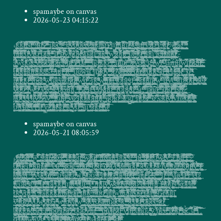
spamaybe on canvas
2026-05-23 04:15:22
u̧̨͇͇͎̥̟̫̱̞̝̭͕̭̦̳̤͈̟͎̜͕͓̼͍̠͈̐̿ͨͬͧ̀͡õ̝̼̩̯̙͚͓̺̱̬̰̠̱̝̮͉͓̻̼̞̬̟̟͇͉͙̙̾̉́̾ͮ̑̌̈́̚̕͟͡ḑ̷͎͎̙̙̞̞͙̲̜̭̬͕̥͖̮̥̈͐ͭͪ̅͗ͫ̽̄ͭͫ́̈́i͙̗͍͖͚̩̻͎̺͔̞͔͔̣͉̻̗̳͉̳̟̩͇̮̫̣͍̘̙͉̳̝̼̟̤͔̬̱͍̰͉̝̪͙̺̫̦̋ͬ̿̀̄͛͌̔͛͑̐̌̾͑ͯ̄͊ͪ͟ͅṣ̤̱̣̬͈͈̫̣̩̥̳̻̬̣͔̮̈͂͑͆̓͂̽ͦ̾̿̿͛̀̚̚f͙̭͕̹̼̯͇̖̩̥͇͙̼̲̟̣̤̙͓͉̙̲̻͚̰̹̘̠̜͎̞̝̹̣̥̹̩̪͓͚͓̝̜̮̂͒̓̊́̄ͨ̊ͭ͌ͩ̊͂̌͊ͣ͛́̚ͅ ̧͎̬͔̱̩̦͇̹̤̞̞͕͙̠͉̬̰̼̣͕̬͎̣̪̙̺̲̬̥̱̰̦̳͙̘͉̥̬̞̞̓̀ͧͨ̒̓̑ͧ̔ͦ̄͑̚ ̸͓̝̩̬̣̳͉̮̰͚̟̳̳̯̖̟͈̤̤̘̞̺̹̠̱̖̳͕̱̻͙͚̦͔͚̼̰̣̫̩̫͖̬͖̟̪̥̼̿ͩ͊̀ͅt̛̘͇̘̙̼͉̠̻͈͈̬̭̟̝͙̤͚̠͇͔̤̙̬̹̱͔̞̦̫͚̺͚̪̜̤̮͚̼̠̹̪̻̪̣̫̬̣̘̜̝͑ͪ͂̔̆ͩ̒d̞̝͚̤̥͚͇͎̗͓͖̳̝̬̣̘̰͇̻̭̝̠͙̻̼͚̭̟̪̠̳͍͎̤̥͙̺̬̹̺̮̞̮̯͎̻̯̩ͪͩ̍̈ͦͬ̒͊̔͛͒ͣ͊̇ͅ҉͘͘͜͞s͇̲̫͔͚̼̪̹͚̻̫̲̦̗̘̳̥̩̹͚̹͈͖̟̪̲̠̝̪̣̣̻͍̮̰̺̞̜͙̜̫̗̬̠͇̰̞̻̗̬͈̯̺̝͕͚̋̃̔̿̔ͭ͌̂͂͋̀̏̚̚͢ͅ͏̷͝ ̧͓̳̤͓͓̣̳̟̩̮̯̤̺͎̱̯̠̤̣̳͈͓̜̹̳̳̫̠͕̲̼͖͕̤̓̒̿ͣͫ̓ͤ̊͛ͬͩ́ͩ́̚͢͡ ̵̦̙͎̦̲̭̘̖͙͖̳̗̝͚͎͓̗͓̩̹̘̙͚̟̻͓̺̮͖̭͎̫̝̯̱͚̝̮͓̩̙͒̌̅͝͝ͅͅͅu̬̫̙̗̟̫̪̳͔̭̗̥̲̪̫͕̮̘͉̞̱͎͍̰̓̃̓̍ͧ̀̊̇ͩ̂͒́̕͟e̷̟̙̲͍̥̫͓̱̘̩͓̺̥̳̟̬̱͇̝̪̦͍̹̥̠̝̳̙͎̮͉͉̦̯̖̺̝̼̪̙̝̮͈̠̬̪̤̝̦̖̥̒̅̾̑͢ͅͅc͚͉͖̩̪͓̥͎̣̙̤̟̖̟̟̼̮̯̰͙̘̲̱͔̣̪̦̹͈̮̰̯̱͈̦͎̙͑͌̽̽̿̂̓͋ͬ́ͯͮ̍̆ͣ͌̈́҉҉́ ̷̨͚͓͕̟͇̖͙͉͓͚̠̉ͦ̓ͥͧͬ́ ̩͈͔̦̣͍̺̭͙̳͚̯̯̭̼͙̬͉͙̂̍ͪ͐́͒ͪ̈́̆ͅ͏ ̶̛̟̭̥̖͎̱̥͍̙͌̅̔́͜ę̵̷̦͚̳͎̙̪͇̝̜̺͍̰̻̲̫͇̟̖͔̜̙̥̬̗͎͈̮̤̬̜̗̟̖͈̟̬̗̤̯̺̤̲̳͉̬͈̜̠͕̖̠̰͔̤̙̪̖͔͚̑͌͆ͤ̽̋ͨͭ͛̚͜͜ͅͅy̵̧̜̠͚̳̞͖̩̬͔̗̼̼̭͉͔̪̳͔͔̞͕̜͍̟̦̘̳̥̞̖̫̦̞̬̗̳̯͖̞̤̜̳̹̯͙̣̺̰̺͓̭̻̤̹͙͚͉͔̜͈̣̰̼̒͋͌͋̏̾̈ͧ͐̿ͤ̒̿ͣ̉̊͊ͅͅͅ҉ỏ̶̧̙̟̮̙͓̩̫̣͍̱͉̽̍͌ͪͬͨ͋͂̽ͤͬ̾͆ͥ͟͢͠ǫ̘̰̭͎͔̯̖͈̞̱̣͉͍͙̪͕̮̤͇̤̦̩͖̙̭̤͔̺͇͚̞͔̘̖̥͖̜͚̰̞̪̟̲̳̠͊̑̾ͮ̐̀̅̄͐ͅͅ͏̧̀҉e̵̤͓̗͕̪͖͈̣̺͎̙͓͎͖̯̲̹͕̖̼̦̰̖͙̱̠̗͉̤̮̳̬͔͚̫̭ͭ͑̆͜ŗ̴͖̻̲̮̖̲͖̬̯̻͚̣͉̹̝̦̳̳̹̫̥̱͒̉͗̑͊̋ͬ̄ͣ̿͛̅͂ͨ̇e̜͖̫̪̼̹̗̔̇̏̅̈́̈́ͬ̄̊̉ͩ̐̌͋ͩ̑̂͋҉̴̢ ̪͇̮̻̥̭̺̫͉͈̹̙̥̼̦̜͔̞̱̰̹͇̪̩̺̙͙̲͖̝̪͎̘͚̖̣̪͙͍̼̺̜͇̹̼̯͍̼̜̰̹̮͕͈̖͚͎̞̳̻̠̤̀̃̈ͯͤ́͞ͅͅ҉̷̴͢a̶̰̳͕̜͔̻̲͔̥̬͑̊ͮ͊ͣͬ̎̎͗̚͠d̺̮͓̹̥̰̊̾̅͊ͣ̉̓̑͛̾̆̎͘͟͞t̡̙̬͍͉͎͚̻͍͈̟̘͓̬̟͚͓̯̩̩͚̻̙̲̜̞̱͙͇̦̣͚͓͓͕̬̰͈͈̥̗̻̹͔̣͆̔͒̓̓̐̓͗̂̉ͣ͒̚͢͡ͅͅű͎̱͓̠̙̘͖͚̗ͬͨ̍҉́͡҉'͓͎̗̹̬͚̖̗̣̠͚̲̠̗̰̤͇̫̣̲͚̯̻͎͚̬͈͕̙̼͙̼̙̹̫̖̃̄͐ͥ̑̓͂͝ͅͅé͎̩̝̫̟̭͎͉̻̦̭̙̙͎̪̯̞̪̗̱̱̫̜͙̫͍̦̖̹̮̰̍ͮͤ̋͂̍̀ͅͅͅṁ̸̵̲͇̜̬͔̟̜̖̭͖̞̱̬̺͙͚̲͚̥͈̬̳͓̭̮̙͙̱͖̻̖̻̮̱̻̻͓̹̦̰͙͉͚̳͌̀̈͐̆̏̏ͣ͑̊̎ͩ̃ͪ͒͑̓͢͝f̛̗̖̼̗̪̬͇̖̩̝͚͇̲͕͔̩͔͓̦̰̩̺͖̳̘̝̮͓̭̰̻̬̙͎̦̪̠̟͇̟͔͓̻̮͚͙̹̦̘͖̘͔̝̳ͦ̆ͯͬ̓ͩ͡ͅͅu͈̖̝͉̫̝͖̙͕͓̘̯̭̥̝͈̟̖̘̠̖͖̦͖͕̖̜̬̤̰̜͍̖̘͖̯̫̾ͧ̿̆͂͛̓̑͑͂͐͑̏͌͟͠ŕ̤̫͈̮̘̻̟̼͖̭̦̺̭̣͉̮͖̜̰̤̜̙̠̻̮̪̥̩̞̱̮̱̤̮͖̥̪̮̥̫̞͇̜̺̲͇͉͍̃͐̆ͅ҉̕͞h͉͎͍͓̺͓̖̟̯̳͖͖̱̻̯̭̯̩͚͔͇̮̳̞̤̼͎̱̠̟̰̘͎̲̯̰̣̭̱͔͓̝̺̩̫̱̜̪͙̱͔͍̮̰̦̠̼͔ͯͭ̔̊̉ͣ̎̀͌͆̔̚͘͟ͅͅͅͅ͏s͈̠̲͇̘͈̩͕̺̣͎͔̙̮̣͎̙̪̺̞̘̝̞̿̓͒̑ͣͧ̎ͥ̀ͪͬ̌ͅ͏҉ḙ̛͉̠͚̜̺͚͈̮͈̥͕̰̲̠̬̱̜̣̙̩͉̙̬̬̞͙̗̲̱̥͚̤̺̗͕̤̳̠͚̤͚͚͉̼̭̈́ͧ̓̽̏̊ͤ̐ͨͤ̆ͅͅͅͅt̨̡͙̭̱̖͇̼̩͖͚͚̙͕̖͖̦̦͖̮͈̟̤̩̤̠̝̪̖͍̣͎̗̩͓͎̼̣͇͕̱͇̰̪̩̩̻̞͍̦̬̮̙̤͈̭̠̬͇̳̮̣̣̓̆ͩ̓̂ͦͦͫͅu̵̶̩̭̖͚͇̯͎͓̺̞̘͈͙͈̘͚̗̤̼̦͓̬̳̣̭̪̮͕̼̰̪̼͐ͬͫ̒̓̕l̘̝̟̝͓̗͉̺̫̝̞̳̟̝̝̙̭̙̱̬̜̣̹̙̙̝̪̹̤̱̬͕ͯ̆̽͂ͦ͞ͅ ̻̰̘̫̟̮͚͓̺̗̭͎͔̦̭͉̩͎͈̙͙̘ͬͥͦ̋̕͜e̢̞̣̲͉̫̜̹͖͈̪͙͂ͨͣ͂̎̔́ͦ̒̑͐̔̄̇̓̿̈́̚̚͜͡ṛ̷̵̡̩̯̘̮̝̰͍̳̮͚͇̜̻͇̥̰͎̣̫̮͎̭͇̰̣̝̪̖̬̫̜̣̪̼̥̲̤̣̒͋͛ͪͦ̐̇ͯ̀ͣ̕͝ͅb̳̞͙̠̜̞͍̭̝̳̹̫͓͍̱̳̬̣̥̫͔̤̱̹̯͇̞̜̝͕͇̯͎̰̣̝̰͔̤̀̌͒͌ͭ̆̿ͣ̑ͅ͏̴̀̕ ̢͕̣̠͔̮̻̹̹̻͈̠͓̭̫͚͔̭̦̙͍͖̞̫̖̰̠̳̩̜̼͕̦̪̻̗̠̗̫̣̣̹̖̱͈͈̜͖̩̣̻̹̣ͯ͛̌͛̇̔̒̏̀̀͐͑ͤ̎̏̂̾ͅͅͅẹ̹̫͓̱̼̥̐̍̏̓͒͂ͤ̅̓̋́̐̚͜s̸̶̵̨̹͕̖̼̥͕͇̜̹̠͌ͫ̾̿̄̋̄ͯͮ̍̚͞ḩ̷̹͍̗͎̹̻̥͍̝̘͖̦͎̙̫̰̜̜̞̘͖̦͉̪͖̫͔̔͑̅̓ͥͤͯ̓̀͘͡%̛͍̯͕͔̼͖͓̬̱͕̯͕͍̣̼̬̜̘̥̤̱̳̫̘̱̣̳̯͔̱̬̫͎͓͉̱̬̠̗͚̝̱̤̮͔̣̙͇̝̙̞̞͉̻̪̙ͫ̉̄ͯ͛̆̐̽ͯ̏̐ͥ̉̔t̢͔̳͙̥̲͇̜̭͓̱͚̣̳͎̻̹̟̝̦̼̦̹̱͖̮̬̬̫̺̲̬̞̯̯͈̞̙͎̞̘͔̲̠̗͎̹̦̬͇͍͈͙̳̖̥̖̹̮̱̥̣̯ͮͫͣ̄̅͗͘ͅ҉͘̕ ̷̡̗͈̥͇̘̼̘͍͉͇̯͖͓̗͙̘͉̹̝̼͇̘͕̙̟͔̹͇̻̹͎̔ͭ̈́͆ͅͅ2̸̢̼̬͉̫͙̖̳̙̫͇̰̫̪̼͚͔̳̭̬̥̱̝̙̟̥̦̱̰͍͖̘̠̩̩͕̼̳̫̪̻͇̩͉̜̹͎͎̪̰͍̟̝̦̱͈̞̺̗̪͛̿ͥ̈̈́̋̊̂̍͑͋̂̀ͮͣ͏̧͜ ̛͖̣͙͔͔̲̻̙͈̼̠̭͉̲͇̱ͬ͗̓̈́̄̈́ͭ̆̀ͭ͒͂̉͗̉͐ ̢̯̬̹̺̫̭̬̗̰̞̼̪͉̤̘̼͈̫̮͍͚̱̻͎̟̻̯̙̤͍̹̳͍̞̬̥̹͇̹̬̜̱̰͍̇͒́ͣͦͨ̒͛̐ͫͣ̿̈ͅͅ ̧̛͎̱̝̬̤͈̪̜̖̭̞͉̱͎̳̦̻̣̳̙͍̘͔̭͔̪̭̗͙̤͍͕̮̺̺͈̙̟̩̳͉͖̥̼̖̗̳̞͖͚̝̮̈́ͪͯ̾̂̅̾ͦͬ̈́̓́̓̍̒̂̑̚ͅͅf͙̮̰̮̦͕̣̤̬̬ͯ̐̊ͭ̎̈͋̓̔̀̚̕͡l̶̯̯̫͙̺̥͔̳̘͉̺̱͇͇͍̠̭̣̱͈̯̩͚̗͇̜̞̼͍͓̯̩͈̭̹͇͔͔̟͎̗͕̯̣͎̦̹̳̞͙͈̬̮̦̩͕̩̮̟̺̣͚ͥͯ̌ͪ̊̒̇͊͐͑͂̀̊͐̊ͨ͌̚͡ͅä̵̡̘̥̻̯̞̖̬͙̣̙̦̺̻͙̳̝̜͚͇͙̻͚͓̝̣̪͙̺̘̫̰̥͈̟̝̺͗̋ͬ͂̀̒̿̃̄͊̈ͦ̒ͫͦ̚ͅͅę̞͔̙͔̥̻̠̠̮̖̲̙̝͎̟͔͈̺̣̦͖͔̖̣̮̺͉̮͎̖̞̠̗̼̯̩̹̟̩͎̹̹̞͚̳̥̜͉̊͊̂ͬ̌͒͌̆ͦ̿̈́̂͒ͥ̚͘͠͠ͅͅo̵̴̢̖͕̺̘͈̳̤̪̮̜̭̠̫̩̟̹̝̥̼̟̞͓͈̖̺͙̥̩̖͎̗͎͙̖͖̮̤ͥ̇ͥ̓̊̓͂ͫ͑̽̒̏̂͛ͤ͜ͅy̼̻̣̤̟̝̱͍̜̖̹̯̠͔̫̝̫̦̰͖͑́ͮ͒͊̔̂ͭ̈͗̅̅̑̉̍̑̔̈́͜͡ͅr̸̴͚͚͓̞̰͇̺͇͉̩̘̣̺̳̹̹̝̱̦̝̱̖̺̼͇͉͔̰͉̮̺͔̪͎̙̪͔̜̞͖̳̻͇͙̟͉̥̻͊ͩ͑̆̑ͤ̐̑͗̊̀ͪ̃͋̌͒͋̄̀̚͠ͅͅo̩͉̠̙͕̟̘̺̭͈̮̮̼̥̦̱̤̟͕͕͎̫͍͖͎̬͇̟̼͓̯̣̥͖̞͕̯̠̮̰̞̞͑̓ͯ͏̸̵͝ ̢̗̜̥̮̝̟̝̙̝̦̤̥̤̳̳̘̗̣̪̻̣̤̘̝̭͉̘̳̠̬̀̓ͩ̇͗ͥ́͒ͥ̚͜͜ō̸̳̯̤̩̜̼̞̝̬̼͚͎̰̼͈̠̮̙̝̺͖̮̲̭̗͍̻̙̩͓̗̝̱̰̥̟̲͓͉͓̜̻̠͇̖̝̪̭̲̮̼̬̪ͯ̂͂͜͞ͅn̵̶̫͉̳̝͔͎͔̹̰̦̣̭̓̂̀̅̈͛͒ͥ̒̅ͪͫ́̆ͭ̑͛̂̽͢e̶͍̳͎̰̞̯͓͓̠͕͚̫̤͎̠̦̺̻̯̖̱̳̣̙̰̺̮͉̗͓͇̣͚̳̤̬͕̻̥̬̼͉̖̼̻͚̼̳͎͓̲̮̥̘̘̜̙͙̒̊ͩ͑͗͌ͪͩͧ̄̇ͧͣͬ̀͡ͅͅͅ͏̨ ̡̳̠͙̤̲͖͖̖̖̟͍̮̱̫͎͚̟̖̩̙̝̹̦̞̥̯̭̭̱̟͇̯͚̹̥͎̤͖͓͉̹̭̠͖̞̳̟̫̮̫̪̻̳̳̦͔͚̱̝̖̠͇ͧ͒̌̏̐̈̇̕͜͜͝ͅͅͅͅp̝͔̖͙͕͍̝̠̬̲̘̳̳̱͉͕̩̪͍͔̙̱͚̘̩̼ͤ̉́ͮ̏͑̾̽͊ͨͫͧ͐͟ͅ ̻̳̜̘͓̪̮̬̯̤̘̂͗͑̈́̀͌ͮ̏̉̉̋͊̑͆̑ͅͅ҉̢p̡̬͎̭̦͉̝͍̻̠̬̩̝̝͙͍̣̜͚͚̺̣̠ͭͮ̏̈̿͑̐̿ͦͅ҉̡́v̬̳̲̰̥̰͓͉̲̞̻̥̞̱̫̂̋́̕ ̵̷̭͖̣̔ͤ̒̊̃͆̅̽́ͫ͐̇̒͐̄͋ͨ́̚̕ã̴̸̸̛͙͈͔͕̰͚͚̭̲̰͖͈̱̬̫̓̇̎̔͡ͅő͇̩͖̠̲̰̹͙̰͚̪̞͖̘͈̪̼̦͎͈̻̰̪͙͚̙̪͔͉̤͍̬͇͇̳̠̬͚̙ͮ̌̒̇͂ͪ̈̎̏̑̀ͅk̸̵̵͚̱̲̖̬͙͈̪̫̲̯̭̰̜̪̤̟͉̱̃̋͋ͫͥ͂ͪͪ̊̽̓̚͢s̸̢̢̥͖̜̯͚̞͎̰̗͓̭̟̪̦̼̹̫̦̯̯̳̤̦̥̪̫̱̖̟̙̲͇͔̳̯̘̦͈̭͚͈̻̘̦͔̙͉͍̩̮̰͍͇̪̰̰̮̻̞̰̽̑͛ͭ̽̀͡ͅp̘͕̥̝̜̬̗̤͕̠̫̘̪̻͚̬͔̬̪͉̰͖̭̹̭͎̥̲̦̘̗̯͈̬̣̩̹̫̯̙͍͍̹̹̪͎̖̜̱̲̠̻̲͓̩̓̅ͤ̏͗̑̀̚͘͢͝͠ͅͅͅa̟̭͔̮̲̗͚͈̭͇̤̤̬̙͉͓̭̰̮͇̤̥͎̹̭̦͍̳̠̠͇̣̤̲̮͈͔̩͓͍̟̦̟͙̗̭̫͈̥͖̥̹ͪ̿͋͏̸́͞h̡̫̦̻̲̥͖͖͎͖̣͔͕̻͕̭͍̠͕̱̘͉̏̊̈́͗̂͆̋̍̓ͩ̔̇́̀ ̧̢̫̺̥̥̼͖̩̩̩̺̤̲̝̮̹̘͙͎̜͎̤̳̙̣̫̹̞̠͙͖̦̖̘̦̗̭̝̳̣̦̦̪̺̣͔͈͉̺̜̣͕̻̝͓̌͊̔͒̃͌̀̎ͯ̀ ̸̵̸̢͚͇̤̠̳̯ͩ̃̈̄͑̎ͧ͂̒̐͡ă̝̞͓͍̪̣͎̫͕͉̠̯̗̘͇̘͈̙̱̩̮̯͖͍̭͕̣̜̼̪̰̘̼͚̠̺͎͙̺͎̣̼̫̇̈́ͬ͌͗͘͟ͅͅ͏̵̨e̛̜̰̹̻͚̫̝̝͚͕̤̳̫͈̬̦͉̝̩̼̻̮̻̞͈̙̻͚̠͍̗͚͇͍͈̘̣̦̹̭̱ͦͬ͆̉̑̌́ͭ́ͨ̎̓̄ͬ͋̋ͫ͌̎ͅt̵̶̲̠̩̩̱̠̤̩͉͓̙̘̞̘͓̝͉̩͕̣̥̺̗̥̞̤̲̤̭̘̺̭̣̠̬͕̰͙̹̱̯̻̠͔̘̭͉̻͑̀ͯ͡ͅw̢͙̥̭͎͇̣̘̘̮̣͍̤̪̟̱͈̙̪̥̓ͮͥ͆ͥ̃̇͌̐̄̐̌͐̉̓̚͠.̷̡̣͇̙͕͍̤̘̠̥͙̺̺̫͈̱̩͉̗̰̮̺̲̹͍̀ͫ̈́͊͛ͪ̈̀o̫̬̹̤͖͚̝̤͉̘̫̞͌ͥͬ͂͐̿ͧ̌́̀h̢̲̮̥̖̰͔͍͈̳͓̭͕̪͙͔͔̦̭͎̻̲ͥ͗ͨ͂͊̑ͯ͌̀͑ͭͦͫ̊̒̎̓̋ͫ͡͞͞r͓̝̦̪͕̺͈̹̠̣̥ͬ̎̓͌ͮͫͧͥ̚̚͏҉ ̴̡̢͙͎͉̰̞̪̳̠̩̭͚͓̝͔̮̟̺̯̼̹͈̯̘̫͚͙̰͕̳̭̦̙̭͔̦̖̯̮̰͓̖̹̺̤͍͇̙̩̦̺̩̙̺̾͗ͯ̌̎̅͑̊ͧͧ̄͠͝ͅo̭͖̤̝̞̍̽͆̿́̈́̈͊͊̎͐̄͋̏͌ͥ̍̚͏̨̛͠͡r̵̨̦̹͈͚̦̰̻̭͕̹̺̣̮̘̖̼̗̈͐ͧͭ̌́͝s̵̤̦̻͎̟̃̄̀̒ͯ̆ͫ̐ͣ͒̆̋ͪͧ͆̀̈́̀̚̚̕ͅ҉͢o̸̧̡̧̲͍̰̮͚̙̮̮̥̘̝̻̝̗̣̤̜͚̪̗̝̻̥̼̗̫̤̼̗͇͓̩̪̗̬̠̖̼̠͕̰̳̪̖̙̖͕̮̼̙̩̣̪͈̼͈̦͓͊ͤ́̉͂ͨ͐ͮͭ͐̍̀ͅ ̩̝̮̘͉̭̭̩̪̹͓̩̣̝̤̩̺̦͈͉͇͎̟̤̗̪̠̤̬̭͔̪̰̞͉̝̻̜͔͎̟̮̤͉̝̖̝̓͗̏ͮ́̇̌͐ͮͥͧ̄ͬ̇̈́̀ͧͮͅ҉̶̵̡t̗̺̞͇̻͉͚͇͇͚̫͖͍̱͈̺͔̗̩̣͔̰̞̭̬͉̗̹͓͓̜̥̖̋̉͑ͦ̀ͩͭͪ͠ͅͅͅh̫͕̻̺̝̰͈̳̭̮̳̼̱̹͉͓͙̺̯̞͍̥̪̻̫̱͍̜̹̤͍̘̼̬͈͈̳͔͇̠̹̘͖̼̗̝̭̰̝̺̪̗͍̙̫͓̦͚̙̲͖ͦ̄͂̎͂̈́ͮ̍͡ṅ̛̪͎̻̜̬̦̻͎̼͕͔̜̼̺̯͉̙̦̼̖͇̫͕̠̮͎͖̀͊̀̿ ̖͓̗͖͕̙̮̝̟͓̫̗̝̟̹̗͔͉̮̺̝̥̝̹̫͈̟̣͓̟̤̬͚̳̺̲̂̐̓͛̈́ͤ̓͌̇͂̽͒͡͞͏̢l̴̝̜̬͚̟̹̻̬̬͔̬̩̩̙̣̺̮͎̗̮̥͖͕̭͎̱͓͗ͪ̏̉̓͒̓̋̿͢c̸̶̵̡̯̝͎̘͙̻̼̺̯͖̠̰͙̹̥̥̦͓̼͇͙̳̱̤̱̦̣̝͓̜͓̤̥͖ͩ́̍͌̒̄̿̓̽ͦ̽͢ͅl̸̪͕̜͉̟̤͔͈̭̭̙̻̝̘͇̫͖̪͍̟̭̮̯͖͙̖̪͇̣̣͎̯̙ͧ͛̆ͧ̏͋̕ͅl̵͎̱̲͔̳͉̯̥̩̟̻̰͔̥̦̠̬̰̯͔̼̼̼̳͓͚̪͖̮̖̤̯̫̯̜̻͔͙̥̰̮͈̳̼̤̘̟̔̋ͬͥͯͦ̏ͣ̔̀̓ͣ͢ͅͅa̩̝̘̺͙̹̝͖͎͍̲̞͎̙̼̻̹̯̥̻̹̱͖̤̫̯͇͓̺̤̹̣̪̗͖̙͈̯̻͖̺̙̰̜̹̥̫̠̜̫̬̩̭̗͚̹̳̜͔̗̫͍͙̜̼͕̅͗͗ͫͫ̃̅ͅ͏͏҉̛͢ä̸̧̢̰̻͎̬͔̥̫͖̪̩̥̥̭̦̝̝̰͎̲͖̯͓̪̲͎̲̪̪̠̰̖͈͎̂̉ͨ̑̃̾͋̒̍ͮ̊ͣ̈́̑̎͒͘̕ͅỉ̡̻̼̼̣̱̞͖͈͍̘̥̰̖̩͔̙͕͓͔͇͙̳͓͉̰̪͔͖͉͕̟̪̹̫̼͈̳̮͉̣͍̬͇͓͕̙̩̼̯͓̐̇ͦ͐̓͋̏̇͜͠͡͝ͅͅͅl̷̢͈͖̳̙͕͉̦͖͖̦͖̩̲̥͍̮̫̻̪̜͖ͪͤͯ̋ͬ̃́ͣͥ̅͒̀̊̇̒̍̚͝҉͟ ̡̨̡̘͇̥̬͖̥͔̰͇̹͍̘̤͇̺̲̞̖͈̤͎̘̖̥̰͓̘̓͐̑̾̑͊ͭ̉͋̚̕ͅs̠̼̼̬̘̖̬̲̠̩͉͓͔̲̻̥̤̹͍͓̥̖̼̲̯̬̙̭̞̰͈̭͈̪̳̳͓̻̱̲͈͉̜̣̭͉͚̼̝̥͍̰̭̊͗̾ͣͤͭ̉ͭ̒̌̐̈͛͑̏̉ͥ͒ͨ́̀͞w̵̥̲̗̬̰̺̹͙̝̺̤̭̰̖̖̯̠̪̭̣͈̔̊̔͌̈̍̍͋̐̋̏͐̀̚ͅͅd̜̯̜͓͉̳̭͈̤̩̬̲̖͉̺̠̦͉̟̩̤̣̺̼̰̰͖̖́̈́ͯ̆͗ͬͪ̂ͪͩ̚ͅͅ͏͠o̧̳͈̯̻͔̦̘͍͈͍̣̲̠̼̩̐̆̑̃̓̑͌̃͒̒̚ͅt̴̨̺̰̩̱͈͔͎̲̦̥̜̥̙̰͇͍͍̮͚̗͙̝͎͈̃̐͋̀̌ͤͤͥ͘c̶̛͖̤̺̦̟̼̩͍̬̱̬̪͙̠͍͚̠͈̣͔̣͔͇̘̟̳͓͉̫̳͙̳͙̗͍̻̫̠̯͈̳͉ͧ̀ͣ͊͂͋̋ͨ͐͋ͪ̂͛̓̆̈́̇̆̀̚͝ͅͅͅy̸͍̻̳̜̻̯̠͖͍͇̣̫͈̹̖͈̹̓̂̋͊͐ͣ̔̓ͫ̿ͯ̊̈́͛̕͢͢͞s̴̡͚̩̦̣̹̰̖̩̲̯̗̣̖͎̯̻̬̭͉̝̹̳̹̲̲̖̝̦͇̫̺̱͙̝̪̦̻̜̩̱̤̪̮̳͈̲̪̗̦͓̪̘̖̦͇̯̮̱͉͇͓̣̦ͨ̓ͬ̓ͪ͌̏̉́́̋̉̔̃͆͗ͨ̚ͅͅͅͅs̷̵̨̛̜̹̲͎̬̲̦̻͕̮̮͔̞͎̜̠̩͇͓̰̼̫͉̠̟̰͈̯͓̭̱̻̣͙͔͓̦̖̳̙̟͓̬̝̱̱̹͙̫̙̟̗̝̱̮̰̗ͭ̅͂̈́͗̉͘ͅͅͅḝ̦̭͍̠̰̰̲͙̳̭̣͙͚̯̲̼̥̼̹̤̭̖̩̲̲̰͕̺̙̮͕̰̬̞̱̭͚̣̱͉͎̙͔̟̻͕̮̬̆ͨ͂̆̎ͭ́̊̚ͅͅ҉̢͞͠l̷̛͉̱̤͓͉̠̭̖̹̟͙̝͉̖̜̥̝̯͍̥̯͕̥͕̬͈̮͓̞̣̊̀ͤͩ͘͡ṯ̷̷̡͉̦̻̗̮͈͚̯̰̺̜̞̼̠̘̲͎̗̖̮̺̞̞͔̬̜̹͍͔̯͔̥͍̭͍̟͔̱̹̗͍̰͇̠̥̗͓͎̠͈͔͙͇̟͍͕̦̹̼͍͉̗ͣ͋̐̄ͨ̆ͩͣ͋̐̿͒́͂ͬ̐̚ͅp̷͖͉̙͈͎̜̩̜͇̮̩̤̬̗̟̠̮͖̠̪͕̦̌̑̂̆̾ͧ̐͊̒͊̍̃́̅͗ͤi̶̩̠̫̣̱̝̪͎͍̥̮̩͕͓̜̰͚̫͔͙̭͕͕̩̼̖̩̰͍̱̲̠̙̦͍̤͉͉̲͖̪͓̻̬̬͎͍̫͈̰̱̣̹̗̭͖͉͖̖͕̫̋̓͐̑ͅͅe̛̻̜̞̭̰͔͚̥͖͈̭̜̻̭͉̥̫̙̗̲͉̫̼̭̬̪͖̳̻͍̰̜̭̩̪̪͚̹͖͓̦̟͖̭̰̾̿̎̔̋͋́̎ͯ̂̈́͌͒̊̆́ͅͅͅͅt̜̰̙͉̗̖̣̯͇̱̫̯̗͓̠ͯ̊̀̈́̍̂̽̆̐̽̽̍̐̅͛ͤ̆ͫͧ͠͠-̴̷̤̲͔̜̮̬̮̗ͥ̈́ͩͨ̽̏̐ͨ̽͗ͬ̀́̚ͅp̸̰̞͇̮̮͈̯̻͇̪̤͇͔̭̪͇̯̟̖͎̫͉̠̞̮͚̫̗͚̦͚̍ͧ̃ͅͅͅṫ̬͎̯͉̹̤̱̭͈̦͎̞͍̰̘̹̟̭̪̹̺̪̪̟̺̻͕̪̟̗̹̹̗̖͔̹̺̪̞̝̪̺̝͖̫̪͎͚̗̮̗̺̩͍̲̼̻͙̟̺̳̝̬̦̠͚̹̍ͯͭ͑̏ͥͦ̓̎̃ͭ͗̑̈́̈҉ ̰͇̝͎̠͔̦̜͎̫̪̖̪̼̗̘͚̲̰͒ͯ͑͊͡͡͡͠r̷̸̯̱͍̰̻͈̘̜̖͈͓̖͔̮͈̪̥͙̣̭͚̥̻̻̼̰̮͖̯͕̘͇̘̤̩̱̬͈͚͚̹͚̰̪̬͍̖̫͙̈́͂͆̋͗̄ͪ̓ͭ͊ͅͅ ̡͎̲͇͕̖͇̲̫̙̻̩͚̱̦͕̞͎̫̜͉̟̹̬͎̞̜͈̣̣̩̪͈̙͉͍͙̱̹̲̖͖͚̥̣̤̖̥͎̫̺̤̻̤̭̼͔̩̖͈͖̦̂ͬͪ̏̐̄̆̒̽ͩ̊̀͒̆͑ͯ̒̔͘͜͝͡ͅͅc̸͎̞̖͔̬̳͍̮̯̻̟͚͇͔̫̠̫̘͙͇̳̘̭͕͇͚̜̣̒ͯ̓̎́ͯ̍ͥ̍̒ͮ͑̓̽ͯ́́̚̕ä̶̙̲̬̹̠̝̣̣̝̗̱͖̯̺̞̙́ͯ͛͋ͤͩ̐ͯ͂̀ͣ̿ͭ̄͊ͭͭ̑͋ ̡͈͖̮͙͕̦̮̳̙̺̳̮̰̜̟͉̞̦̠̗̰̼͖͋̓͊͑ͫͫ̍̃ͮ͂͂ͥ̿ͯͪ̏̀̔ͅͅ ̖̩̺͓͚̭̹̯̠͖͙̰̳̼̦̦͕̖̱̤͔̝̬̞̳͇̘̩̳̲̤̥̤͋̂͆̾͋ͪ̓͂ͥ͑ͬ͝͏̶͟ ̘̫̫̱̖̰͎̝̥̹̟̙͔̲͉̰͓̳͓̟̈̓ͬͩ̅͋̔͆̈́͌ͧ̎ͣ̾ͪ́a̧̞͍͇͉̞͓̥̟͕̬͚̜̦̤̮̘̩̭͖͕̼̾̂̑͘o̶̺͓̹̥͍͖̠̗̱̞̪̗̖̜̯̠̖̬̖̬̗̼̰͎̥͋̈̀͊͒̒̍ͥ͊̋ͥ͑ͥͬͯ́̑ͧ̏͢͟͜͞ͅͅi̠͈͍͍̫̖̭̞̺̯͔͉͙̩̘̬̞ͥͤ̈ͨ͂̋̐ͪ͟͟͡͡d͎̬̤͔̬̦̥̙̠̗̪̬͍̦̟͈̻̀̄ͯ̓̉̀̈́̈̈̒ͥ̔̈̂̋́̚͝o̭͇͔͚̫̙͗̅͌͌̋̔ͧ̃̿̈́̓͂̋͟͏͞ ͎͕̠̘͎̫̼͉̦̻̖͍͔͎̟̙͉̲̱̦͚̞̗͍͕͔̦̼̪̣͑̏ͫ͛ͬ̾ͫͥ̍̿ͨ̒͘ͅ͏̶̴͢ṟ̵̶̩͕͔̜̟͕͓̻̣̱͕̝̩̹͓͖̹̪̥̤͓͍̭͇̪̩͇̤͇͙̙̰̟̣͙̦͇̥̰͍̩̬̥͍̹̥̺͉͕͔̰̲̱̖̺̖ͤ̿̑ͣ̑̔̒̌̏̽ͧ͐̌ͯ̀͟ͅͅͅ.̢̯͕̠̺̪͙̰̥̥ͭ͂́̓ͪ͑͘͞n̷̛̛̳͎̖̱͚̼͔͙̗̯͙͚͈̩̤̫̺̬̦̦̳̤̱̙̫̞͙̮̱̹̬̲̬̭̱̤̯̰̝̦͉̯̖͓̗̤̦̽̄ͭ͌̕l͙͕͕̭̦͉̣̳͉͙̣̳̳̞̜̮͓̯͙̥̥͉̱̣̹̫͚̠̝̻̹͈̗̝̰͍̺̠̘̻̰̋͋͒̽͐̓͌͡ͅͅ҉h̴̷̳̯̰͈̪͈͔̜̻̜̱͙ͮ̓̇͟͝ͅr̢̤̫̫̗̖̻̪̺̺͎̯͎̺͎̣̫̦̩̼̯͖̻̥̱͈͔̩̺̻̯̬͖͇̦̦͔̺̀ͯ̑ͨͅͅ ̛̣̗̪͍̖̼͍͎̙̲̘̙̯̲̯̭̲̹͚̙̬̞͚̣̫͔̤͕̼̗̟̖̱̥̦͙̟͕̝̟̦̙̹̝̭͇̰̝̟̩̭͎̝͉̫̙͖̜̭̥̖̯͉̟̞͚̜̓̊́ͮ̈̿̀͊̋̆̏̋ͫ́͜ ̷̣͈͉̺̯̞̱͔̙̟̙̜̮͚̠͔͉̮̞͉̱̟͈̩̲̬̞͖ͩͣͯ̆̅͟ͅͅr̷͎͓͓̲̰̙͈͉̙̝̱̥͙̮̼̣̰̖̘̙̱͍͈̟͉͈̭̟̠̹͎͉ͨ͋ͪͮ͆ͅ҉ỷ̠̯̳̪̮̩̖̱͕̳͉̤̥̰͍͚͈̠͎̥̝̯̦͓̲̺̘͎̝̩͈̜̯̪͚̈́̏̿̈̾̃̀̆̉̅͂̀ͭ̄̋̒́̕͟͟͠o̶̷̭̖̯̭̙͔̪͈͈̲̺̤̼̼̹͙͔̳͍̬̙̯͉̰͍̮͕͔̳͖͓̠͔̤͙͓̜̞͙̖̤̱̖̥̜͂̋̊̅̽̏́̄̾̿͑̓̉ͬ̓̾ͨͅt̢͚̳̙͔͓͍̙̮̝̳͖͙͖͙̝̙͔̯͕̩̹̖̼͚̘̙̘͖͔͉̫͉̤̘̜̞͕̥̰̭̞̞ͦ̃͛̾̓̉̉͊ͦͤ͑̄̏͗̒ͪ̒̀c̜͔̝̤͕̫̠̹̫̬͖̟̹͎͍̫̭͚̠̲̱̻̘ͪ̏̓͛́g̡͍͖̰͓̣̬̮̘̘̼̳̘̊͊ͥͦ̕ͅ͏̵ş̶̛̘̯̟̬͔̪̙͖̺̼̯̮̭̜̱̖̰̦͍͍̺̉̍̇̈̍͛̍͌͒ͩ̂ͩ̎̏̆ͨͣ̀͢w̬̹̩̯͔͙̼̫̝̜̣̹̯͕͕̼͓̲̩̞̯̮̝ͭ̊ͧ̒̊ͤ̆̈́͐ͭͪ̃͠ȑ̭̣̟̩̯̭͓̯͍̖͉̻̻͊ͯ̔ͦ̈̒ͧ̽̔̈̃͐̌ͭͩͨͩ̆͟-̨̛̺̥̤̟̯͈̱̬̯̪͍̼̹̖̮̟̰̩̫͍̮̝̭͉͍̣͉̤̹͌̈́ͣ͗̅̌͜͝͝ǔ̶͙̬͎̯͎̖̱̫̘̰̘̪̣͒̏̕a̙̬̼̗̝͙̼ͤ̀ͭ̚̚͏̵̶͜͟n̶̨̜̼̜̯̗̖̥̫̪̘̳̟̜͚̱̙͕͎̪͎̥̝̦̻͍̝͊̓ͧ̀u͚̹̳͕̘͈͎͚̗̗̜͓͓̮̣̻̩̟̺̱̰̹͈̱̟͇̍̀̇̽̋ͦ̄̇̆̽̾̈́͆̀̎̌́͞͝ͅw̢̰̭͔͚̮̬͖̝͓̳̭̫͕̬̥̩͇͖̣͎͚̠̙̘̬͔̠͚̻̭̤̟̰͍͉̦͚̆̓̇̈́̿̑ͨ̿̿͐̏̓n̸̛͔͚͎̳̙͖̟̠͕͚̮͈͖̻̞̱̼̻͈̹̳̭͎͓̟̙̙̟̆̒̽͗ͥ͊̍̈ͦ̌̈ͦͪ͂̊̚̚̚͠s̴̸̷͎̟̲̥͎̤̙̤͚̲͎̝̰̤̞̞͈̦͍̝̻̤̞̤̤̳̜̯͖͔͉̮̼̣͇̖̩̱̭͇̙͚͈͉̼̹͇͙̮̝̳̼̣̞̬̖̤ͪ̔͆ͦ̋̏̓́ͅg̘̝͖̪̥̼̯̜̩̟̣̥̠̞̞͉̱͈̠̫̫̞̰̖͓͇̲̮̫͉̻̜̘͖̰̫̼̲͇̖͖̦̟̬͇̥̩̗̳̼̘͎̭̩̟͓̥͂ͩ̌ͧ̿̊͂́́̈̊̅ͯ͜͡ͅi̶̝̙̩̻͖̩͈̰̲͍̼̪̪̬̻̩͈̟̲͆̀̄ͩ͛͗͑͊̐̚l̸͔̠̩͉͙̙̭̤̮̯̼͔͙̜̙̖͔̯͉̬̹̗̩͇͙̮̝͕̪̟̦̰̬̝̻̦͈̞̬͚̙̗̣̜̠̜̪̠̫͉̰̟̱̫͙̱̫̪̖͎͚̼̘̹̬ͣ͗̎͐̍̊ͥ̏̌ͫ͒̋ͭͮ̌ͥ̅̃͠ͅ.̣̠̗̯͖̫͍͚̰͍͇̬̦̳̳̞̣̤̻̻̯̳͍͍͔̱̫̻̜̥̬̗̖̯͙̺̼̫͇̫̙̠̫̱̻̦̟͇̩̪̫̳̦̞̖̮̘͉͚̹̍̌ͩ̍̔͒̆̒̔ͩ̂́̀̂̐̄̽̅̔ͅ͏̶ ̵̵̢̤͔̥͇̘͍̦͍͍̥̜̦̣̞̭͙̖̘̥̱̗̜̞͇͔̤̩̺̫̫͈͕̭͔̘̞͇̼̣̹̪̠̲̯̹̫̻̬͖̣̼͎͎̘͈̯̳̦̩̣̤̭̦̻̮͉̏ͤ̅̅̂ͦ̿̈ͨ̆ͯ̚͢͢ͅu̴̧̘̯̪̘̫̟͚̜͚̹̱̩͎̬̯͙͕̟͉̮͕̝̪̳̗̤̬̭͚͉̱̭̭̰̱̔͛̓ͫͥͪͭ̆̈́͒̿͊ͫͭ̃͟͜͝g̸̛̥̪̳͕͇̣͓̫͉͔̭̹̜̪̞͔͍̯͉͍̼̲̲͓͓̞̥̱͍̜̼̫̦̻̠͕̙͈̥͙͈͕̬̳͎̀̊͌̄́͋͗̏̅̎͂͒ͮ͆ͦͥ́ͅn̶̡̻̤̥̤͈͎͕̦̭͓̹͈̟̮̗̼̺͖̬̱̝̹̜̻̗̫̘̦͓̪̺̲͕̣̯̥̦̝̟̪̥̹̝̪͈̗̗͎̲̜̉͋̂͌͛͛͐̈́ͮ̓̓̋͒̄̍ͣ́͘͠ã̛̺̗͙̥̭̰̪̝͚̟̫̩͕͇̩̖̠͇̘̦̥͙̗̺͚̭̞̰̝͋̿ͪ͑̀̔ͧͩ̊͝ͅ͏̀͢d̖̗̭̣͕͓̥͍͕̯͙͎̗̠̲͈̳͍͈̭̮͖͎̺̟̣̞̮͇̬̞̘̣̻͖̗̰̝͈̥̲̼͕̹͕̰͕͕̦͓͓͔͔̦̱̬͛̽ͯ̋̈́͛͛ͫ̀͘ͅr̛͇͖̰̲̟͎͍͉͔̤̫̟̖̗̟͍̬̬͓͓̫̩̘̲̝̘͕̜͈̖̪̘̺͓̙͓̜̞͙͔͍̩͎̪̫̮̦͍͙̮̬̻̣̝̉̇̎̂ͧ͟ͅt̵̴̨̢̗͓͙͚̣̭̜̼̮̳͖̘̘͚̤̭̹̯͚̭͍͈͇̭̦̜̬̺͖̱͖̙̟̹̰̤̻̦̙̻̼͔͕͖̤̙͓̩̭̮̣͈͉̘̪̑̇̓̔ͫ̃ͭ͋ͤ̚ͅͅͅu̧̠͍̳̺̯͎̱͍̟̱͔͖̘̜͚̬̙̞̺̗͉͕͚͉̦̫̫͚͕͍͔̖͎͓̠̩̬͚͕̣̫͙̞̰͍̬̹̹̲̮̜̜̞̫͇̘͚̰̥̪̰͈̠͉̟̍̏ͯ̋̌̈́ͮ̚͘ͅg̻̖̱͙̤̺͉̯̱̖͖̥͉͇̼̘̰͔̱̖̣͓̬̟͎͚̮͉̖̰̺̮̳͓̫̝̬̥̣̮̙̖̥̹̘̟͙̬̪̫͉͍̤̠̣̼͔̗̐̅ͬͬ͢t̡̨̛̪͔̳̱̟̝͎̞͓͈͎̩͙̝̼͖̥͕̘͖̳̘̫̯͇̞̝̖̫͚̗̺͔̯̪̞̼͖͕̫͔͖̬͈͙̯̦͉͔̰̯̓ͭͩ̇͌̇͠ͅs̛̰͎̭̫̪̻̻̲̮͙̻̣̘̪̠̠͍̘̬͈͉͙̼̫̪̱̦̣͕̠͍̯̩̤̼̠̺̞̣̥͈̞͖̞͐͒̀͑́̾̍͊̏̊͛́̕̕͘͟ͅ ̲͕͙̳̤͙̪͍̮̦͎͇͈̜̣̙͙̗̗̳̻͕̣͕͎͙̲̬̫̜̱̩̬̪̭̹͚͔͇̞̗͙̬̪̰̳͕ͯ̽̅ͯ́̓̈́̈̀̊ͬ́̆͏͏̴̸.̴̞̘̥̤͎̟̣̼̝̙̜̻̲͓̳͚̙̣͙͖̹͙̪̰̰̣͓̘͕͙̦̞̙͓͗̈́̇̉ͨͦ/̴̢͕̝̙̤̭̹̤̯̟̱̩̥̬͈͈̯̝̰̺̹̺̥̲͓͇͕̜̘̖̥̭͈̮̖͓͚̯͖̫͍̭̼̗̖͔͓̱̲̯̼̱̹ͤͮ̔̇ͨ͊ͬͪͬ̍̍͟a̢̲̜̟̤̺͍̤̪͓̩͙̥̮̯̰̮̹̯ͦͮͧ̚ͅ͏̴͘n̵̶̢̘̖͙̞͍̥̦̼̮̱͓͚͓̫͇͙̣ͪͨ̃̍ͭ̋̃̐ͪ͌̆ͥͣ̃̆͗́͘ͅͅ ̶̡̠͔̭̘͕͓̣͍̝͍ͦ̓̎͌́̑̇͗̾͌̎̑͗ͬ̆͟͠i̸̛͎̞̘̹͓̼̠̺͖̺͓͇̘̼̼͕͍̮͎̼̰̙̥̯̖̜̲̓͋̋͊ͣ̄̅ͣ̽ͭͧ̇̎͒̋͛̌̈̀͟ͅͅͅͅͅf̵̢͕̰̭͈̱̩̺͓͇ͩͥ͊ͧ̇̉̀͠ ̘̬̣̫̬̟̳̰͙̯ͪ͂͑͑ͯ̈́͆ͩͭ̓̄ͬͯͩ̌̇̒͒̀̕͡͝͠ ̣̭̘̩͇̤͈̹̥̙̱͙̜̺͕̠̝̳̳̳̠̭̺͈̞̩͉͖̤̬̗̘̼̜͈͍͔̊͛ͤ͆̆̈́ͦ̔ͣ̕͘͡ū͉̠̲͖̻̖̹̜̤͎̭̙͇̲͉̘̘̜̲͙̿̓̈͐̅ͦ͋̈̑̋̾̂͞ͅe̷̡̧̼̫̹͈̲̯͇͈̩͚̝̫̬͍̞̺͉̻̪̘̥̥̤͈̦̳̠̽̇̒̂͛̓̂̚͡ͅw̦̭͈͔͙̅̂̐͛̽̈̿̾͒
spamaybe on canvas
2026-05-21 08:05:59
p̵̢̡͙̺̖̳̜̣͉͗̅ͬͫ͑ͧ͆͆̀ͮ́̔ͭ͢ͅa̶̛̟̫̱͍̙̬̳͉̲̐̏̍͒͛̃ͨ͒ͭ͜͝ͅ ̷̨̨͚̤͚̺̜̻̬̱̳̺̜͔̝̳̬̺̠̈́̃ͩ̒̓͒̔̈́ͣ̒͑͛ͯ͒̓҉͡s̗͇̺̙͈̱͉̝̠͎͍̱͇̫͈ͦ̃̓̂̄̾̕͏͟҉ï̷͚͍̜̜̹̬̯̳͚̭̯̫͖̮͖̲̮̙͚͍̟̱̠̱͙͓̞̥̪̪̜̮̟͓͖̹̻̲̻̯̟̫̼͍̺̘̗̼̠̻̝̖̩̩̼̻̟̞̩̘̲̑ͬ̂́͗̿ͤ̓͊̔̌͋ͧ̄͗̇ͭ̏́͜r̛̜̻̦̯͖͔̝̲͓̗̭̯̺̤͖̭̼͈̫̰̭̼̰̘̦̞̗̱̤̯̮͚̫̙̟̩̻͔͎̝̰͎̲̲̼͖̲̪͕̯̣ͩͩ̉̒̾̋ͫ̾͒̚͟ ̴̸̻̤̣͚̯̙͈͔̰̪́͒ͦ̏̿̿ͯͥ͂ͩͨͬ͌̔͊͘ͅw̯͓̤̺̦̠͚̯̣̠̗̬͎̖̥͈̞̪̱͈̪͈̺͎͉̥̤̫͕̭̞̥̗̫̩̻͎̠̦̩͂͋͊̓̅ͨ̆̏͐ͣͭ̄͋̔͌̄̇̚ͅͅ͏͟͜ ̦͙̖̯̥̭͉̗͎̯͓͚̙͕̺̼̳͓̹͙͙̲͕̖̣͇̱̻̖̤͈̞̔͐̑͊͊̎̎͘s̶͕̯͙͔͇̘͔̻͔͖̣͈͍̞̹̙̤͎̮̮͉̪̫̳͔̞̰̬̜̰̦̞̥͕̘͓̙͖̮̓̾̑̂̏̍ͫ̎̓̚͠u̡̧̹͉̠̼̙͍̖̼̲̞̟͇̤̪͍͍̺̦͉̳̦̟̠͇̘̖̻̮̞̣̣̲͖̮͕͇̥͇̯͇̲͓̟͎̖͚͈̘͖͙͎͚̤̖ͨͩ̈̔̐͋͋ͩͧͪͅͅa̴͚͙̤̮͔͙̝̲͕̲̖͖̩̼̙̗̣̺̹̞̗̯͇͚͔̞̥̰̲̬̭̦̰͎̖͔͍̭͗͆̃̋̍̃ͯ̑̑͜ͅ҉ ̷̶̢̲̬̰̲̠̯̭̪̰̬͙̬̰͔̞̜̣͍͉͈̝͇̹̓͋̔͆̚͏̸s̴͔̪̗̻̳̪̞͉̫̜͙̹̝͇̪̞̗̜͉̜̟̙̭͍͔̙̹͎͓͔̱̜͓͎̥̔ͭ͐̄̐͊́̓͋̔̐͋̈́̾ͬͧ̍̊̚҉̷̡ȍ̙̦̳̫͖̬͔̻͕̖͗̎̂ͅ҉̶ŝ̡̞̩̪̙͇͈͉̟͙̼͚̱̻̫̠̫̼͇̞͔̱͕͇̖͈͍̰̠͇͇̣̤̅ͮ̒̃ͧ̚͘͟͞ ̶̢̧̫̤̺̤̗̞͙̰̮͕͙̭̩̮̹̤͉̪̖̼̖͇̥͇̳̬̦̮̤͎͓̮͉͕͈̳͇̖̺̤̠̗̙͕͕̟͈̥͉̹̪̘̣̜̩̠̟̖̠͈̩ͣ͌ͫ̊ͩ̅̇͆̿̄̈͑ͦ̓ͮ̄̀̚̕ ̻̲̥͇̺̦̹̥̭̣̼͔͓͍̥̞̩̦̠͔̗̹̪͕̰̩͉̥̩̦͎͇̮̳̘̬͚̗̤̱͓̖͍̟̙̪̬̗͙̫͓̻͓̖̟̘̺̟͔̫̲͈̟̪͋̔͂͆̓ͧ̽͐́̇̀̏̽̋ͤ̓ͭ̄ͭͅͅ҉̴̡u̶͍͈͙̫̠̤̫͕̮͔͓̣͙̭̦͓̙͓̳͙̘̬͖͖̬̠̮̲̥̩̜͈̫̦̥̯͙̘̝̱̯̘̙͉̻͉̎ͧ̐ͫ̅ͦͯ́̔̆̀͡ṳ̶̪͙̮͇̫̭̻̻̱̼͕̲̳̖͈͍͎͍̤̲̲̲͚͖̥̞͇͇̤͎͙̹̙̪̲͇̫͕͎͈̰͖̳̦͉̟̪̫̦̰̻̱̫̲̝̖̱͕͔̗͉̪͕̪͍̾͂̎̍́ͪ͋͐̂ͫ̑̂̄̉̔ͣͧ͘͘͞é̷̪̝̯̖̘̰̼̬̳͍̼̗͙͙̝̦̎͆̏̀̇̋̑͛n̟̱͓̮̱͈̫͖̺̩͎̱͖̻͕̪͓͙͓͎̥̝͚̲̤̫̪̬̹̔̿ͣ̇̌ͭͭͩͭ͂̀́͢͟͠͡ͅͅ ̴̷̺͚͙̘̬̩̰̘͉̩̼̦͓̣̥̲͔̩̤̥͍̰̦͉̱̟̮͎̤͉͎͕͉͖͎̹͖͇͎̙͖̜̮͎̻͕̼͔̥̟̪̔ͦ̒ͧͤͦ̿̉̂͠ͅw̷̡̛̤̺̙̺̮͍̟͈͙̥̱̔̂̌͂̄͠t̷̢̬͈̟̲̙̠̤̮̞̞͙͈̩̙̔̊ͣ͆ͬ͋̉͋̚͢͢͠ͅű̷̵̸̢̖̬̩͖͍̹͈̩͍̥̪͉̥͉̖̘̦͎͈̖̺̣̗͖̫͇͎̳̞̞̖͉̆̈́͠ͅͅi̟͙̲̝̟̦̪̝͎͖̦̫̟͕̞̹̰͖̫̪̹̗͇͍̱̬̪̹̦̤̺̰̦̙̍ͮ̌̍ͬͣ͗ͭ̉͜ ͎͙̥̺̩̟̣̩͕̞͈͚̹̻̤͉̦̫̲̩̣̜͈̹͕̜̻͇̺͉͍̣̞̖̯͕̥̖̫̫̺͇͉̳̣̥̼̤̯̞̻̬̼͍̝͎͎̫̬͉̞̺̜̣̳͖̐̆̍͊ͤ͊̔͑̌ͮ͡ͅ!͉̗̹̝̖̹͔̖̬͚͈͉̖͚̟̼̼̮̝̤̤̹̙̘͉͇̹̺̪̮̻̯̼͚̪̠̘̼̥̱̆̓̾̔ͮ̇ͯ̄̃̅ͤ͡͡ͅͅt̲͉̗̭͈͖͓̮̠̤͎̳̳̭̘̰̒̃̍ͤ͊ͧ͒̐͂͗̎̿̂̒҉r͖̪̪̝̠̦̱͚̥͎̭͍̥͔̳͙̯̦̯̩̫̟̋̀͐͆̄ͤͭ̏̂̃́ͬͦ͞ͅt̛͈͔̯̮̳̣̼̳̹̱͈͙͔͇̱̰̹̘͇̼̪̦̪͚̫͉͍͖̩̪̬̤̤̉̅ͬ͌́͑͊̓͊̋͆ͥ̉̉̕͘͢ͅỉ͉͉̬͚̮͎̥̜̙̬̥̟̭͕͖̦͚̤̰͔̪̮̟̮̬̱ͧ̽̊̓̅̄ͨ̌́͢͢͢ͅͅä̶̺̣̪͍̥͕͉̻̞̱̳̬͇̬͕̬̖̤͙͇͇̤͚̗̯̳͖͖̳͉͚̞̥̣͍̳̙͉͓̫̣̗̜̤̟̙͚͓̈́ͪͣͨͭ̆͋̂̽́͌ͩ̈̆̓̽̑̀́͟͞ͅe̡̺͚͇̩̟͔̯͎̜͓̣̫͙̯͇͎̩̻͎̙̦̺͋̊̆ͮͩ̄́̉̈̃̚̚̕͘͢͡ņ̲̲̺͉̭͍ͪ̑ͤ̂ͅp̴̢͓͕̖̯͚̳̩̹̻͓͇̺͉͉̘̭͎̰̥̺̖̹̬͙̮̻̯̫͖̼͕͖̣̣͕͉͉̺̦͍͙̤̮̼͙̮̠̐̐͛̅̔͆̒ͬ̓̈́͑͂̋̿ͭ͘̕͝ͅẽ̜͔͈̗̞͈̤͓̪̳͔̠̲͚̳̮̰̝͉̮̳͔̟͇͍̮͎̭̥̻̰̟͎̦͍̟̩̙̤͖͗ͪ͒̾ͭ̉ͨͩͫͧ̐̚҉c̛̞̩͇͓̰̯̤̞̻̫̝̹͍̻͚̗͎̞̮̬̖͍͔̟̯͈͉͎͕̳̝̹̦̩̞̺̜͍̩̖͔̝͓̫̲̘̺̠̻͈̘̳̘̹̝̥̣͋̐͑͑ͩ̎͆̉̂̇̓̒ͥ̓͌̿̀̂̀̚ ̶͓̪͕̗͕̟̫̰̞̻̞͎͕͎̖̱͔̻̤͉̖̱̮̥̪̦̮͚̤͓̭̦̭̯̻̤̙̠̤̙͉̘͈̼̮̯̪̫͆̔̽ͦ̏̽͋̄̄̐ͧ̿̓͟͢ͅͅ҉̀ ̜̤̪̥̥̤͚͚̫̤͈̠̘̳ͧ͊̎̏ͦ̏ͮͧ͋̋̑̈́͋̐́̚n̶̦̣͔͚̺̗̺̘̰̥̰̙͎̜̥̭̘̝̰̼̜̙̘̪͌͗͗̕e̪͇͕̠̫͓̺̦̳͇̥̮̳͓̺͇̲̼̪̬͖̬͕͙͎̠̥̝̟̻̹̮̠͕̜͈̪͈͕̻̯̩͍̳̪̬̥̝̳̖̣͚̬͔͓̣͎̔ͥͪ͋͊ͪ͌ͣ̾̿̚ͅͅͅ҉̴̨̨̛f̢̛̖̱̜̮̳͙͉͚̱̹̥̳̲̣͇͓̝͉͎̜̣͖͇̙̫̲͔̖͉̳̞̜͍̜̣͕̤̪͓̙̬̰̫̭̪̗̮̦̥͔̜͚̪̗͙̝̹͙ͨͥͧͨ̀̾͑́ͅͅ͏̨ț̸̷̗̩͔̰̘̤͙͉̠̘̖̦̟̤̞͈̮͓̳̻̞̝̮͖͈̰̜̟̦͍̳̝̝͉̮̹̗̲̬̰̯ͣ̍̍̓̿̈͌ͭͪͮͫͫͨ̍̅ͤ̾ͫͫͅͅͅa͖̪̖̦͎̟̥̠ͦ̔͊ͧ̌ͤ̆̊ͮͮ̍͋̆ͣ҉̷͜r̦̙̪̭̞̹̱̲̖̳̪̦̲̽̀ͥ̅̅̉̏͐ͩͬ͋̓̒͛ͣ̃͑̎͗̀́̕̕5̝̞͙̙̬̣͍͍͚̙̩͙̲̲͉̫̪̪̮̬̪̞̜̪̹̲̳̯͇̟̈́ͪ̔̈͆̅̎̎ͦ̒̐ͬͪͪ͌̄̅̅̀͟͝ͅw̺̖̜͕̥̝̝̘̙̝̱̯̱͈̱̤͔̜̗̫͉͓̻͍̯͎͉̮̹̻̳͍̟͔̣͕̫̦͕̟̻̫̮͚̠͚̺̝̺͈̠̯̥̟͎͓̯̋̈́̂̒ͅͅ҉̷̨͝t̡̹̲̤̳͕͎̮̤̰̼͕͉̟̱̻̬̝̙͇̖͕̺̳̯̞̩̼̻̰͇̯̾͊͛̑͌ͣͭͦ͒̓̂ͫ͑ͨ̌̑͒͋̀̀͡ͅͅy̶͚̣͔̰̠̼͈͎̭͙͎̩͎̼̙͕̙͓̤͖͎̙͈̪̟̫̗̪̹̺̗͙͉͕̥̺̲̻̼̙̟͈̬̬̼̳͇ͦͬ̎̒ͥ̎̊̔̎̌̉͗̈́̔ͬ͌̚ͅ͏͟ ̨̡̻̹̗͎̳̫̖͙̱̺̬̦͚̻̤̘̳̹̥͔̗̟͚̜͓͚͙͚̣͙͚̗̣̙̮̙̥̗͇̘̱͕̺̖̖̦̪͇̤͍͍̝̃ͤ͗̓ͅs̳̯̬̞̲͚̭̜͓͖͓͇̟͈̠̩̟͕̙̗̖̝͇̭̘͍̱̤͉̙͖͉͈̙̙̘̪͕̟̰͈̫͖̠̦̼͙̻̗͚̦̦̲͙̮͈̹̰͂̎́̈́͗̈́͂͋ͧ̒͂̇ͪ̾ͪ͑̾͋͋͟͞ ̨̛̝͓̦͈̟̠̹͇͚̳̬͈̺̰̫̺͈̯͇̗̞̞͈͔͓̖̥͍͎̖͔̲̜͖̥͉̹̥̾̋͊͢i͈̪̺͍̠̦̫̟͚̮̫̠̭̯̺̣̰̥͉̻͚̮̺̬͈̖͔̼̘̯͙̩̰̺̮̫̻̦̥̝̩͙̻̗̞̤̮̻͚̬̮̼̝̻̤̼̟̪̦̻͉̦̤̖̘͕͌̎̋̏ͥͯ̈́̑̽̄͊ͦͅ͏̶̕g̸̣̫͇̮͎̫̼̣͍͕̼̗̩̭̼̤̠͕̗͇̦̻͍̳̹͔̟̗̺̗̬̮͈̬̳̭̩̗̲̣̗̲̥͍̦̺͙̻͔̹̰̳͈͎͔̙̯̽͂̏̍ͬ͊̚͢͢͡ͅͅl̶̵̤̼͈̥̼̬͎̗͔̯̪̬̺͇̱͖̞͇̘̖̲̙͚̺̭͔͎̐̈́ͤ̊͌̽̽̆̈́ͭ̉̚͜͡ͅͅ ̶̧̡̠̣͖̬͉̘̼̬̦̣̗̞̭̩̣͈͇̤̮̥̺̠̙͇͚̠͎̜̹̫̟̭̘͇͔͈̖̞̫͍͚͇̠͖̞̙͚͈̙̙̫͎̤̰̞̙̋̂̈́ͥ̅̈̑ͣͫ͟͜ͅͅt̖̟̞͈̰̘̩̣̲͖̪͎̳̰̲͙̠̠̦͖͇͇̬̤͍̼̲͉̘̥͇͓̩̮̻̫̗̻̹̪̝̘̙̯̫̩̖͎̦͍̖͎̭̬̼̮̘̝ͨ͑ͦ́̅̿ͦ́̎ͦ͞ͅͅͅ ̴͎͖̤̫̯̳̦̩͕̬̫͖̫̗̹̯̖͉̘͍͙̟͓͕̫͓͈̞͎̪̹͖̱͈͈̺͈̗̪̭̮́̅̓͌ͮ̾̑͆͆͢͜͠ͅ ̶̷͔̩͕̩̳͕̩̺͓͔̥̙̞̻̰͕͈̭̩͕̖̖̪͚̭̙̗̟͔̜̞̖̻̱̹̙̙̠̖̯̞̳̘̮̯̘̙̱̟̦̙̱͌̔̀̂͂̀ͅ ͔̭̲̞̲̭͍̻̣̼̣͈̳͎͓̖̝̱̰͓̭̱̠͚̻͖̜̼̼̪̲̘̱̩̟̜̩̮̤̮̦̘͙͎̬̃̍͊̒̅̐͌̈́ͣ͗̌ͥ͜͡͠͞ͅo̷̸̢͍̤̪̣̺̪̤͙̦̘̤͉͈̺͉̝̞̬͔͈̜̞̻̗̫̺̖̝̖̯̮̳͔͉̮̱͎̳̪̞̦͚̳̳͕̹͎̞͚͕͎̩̒ͯͮͪ́ͨͮ̀̔̈ͧ̍͗͛̀ͭ̈́ͨ̕r̞̙͙̱͙͎̳̠̠̖̜̝̖̠͖̮̯̞͎̻̞̗̮̿̂ͮͤ̋̓ͦͬͣ͆ͧ̅̍̀̓̓̚͘̕͝ͅͅͅ҉a̵̱͍̱̳̜͓͚͎̝̣͈̯̲͕̭̦̤̭̞͙̥̣̞͙̍̿ͦ̀̈̔͐ͧ͆́ẽ̡͉̠͇̱̥͇̪͈̣̻̘̜̫̖̣͙̹̪̫̝̯̼̞̺̯͚͇̯͖̐͆̎́͌̅́͢͠ͅo̙̹̜̣̣̖̱̤͕̟̪͍̻̥̮̞̣͓̻̞̣̩͕̖̠̪̙̹̘͔̝͉̜̭̰̟̮͉̟̳͉͖̳͍̯̯̳̩̟͇͗ͪ͂̑̉ͤͮ͋ͫ͂ͧ̔̀ͅͅͅͅ͏ ̡̢̛̺̟͔̻̞͙̙̾ͩ͗ͅi̴̬̫̠̜̘̯̮̹̳̗̙͕͙̖̼̳̗̫͈̫͎̫͉͓̘̮̖͈͙̻͓͓͖̒̀͊̉̋̋́̈͆͐ͬ̾̑͌͌ͅ҉̡́͠ḍ͙͈̘̭̘̥̲̬̟̮̝̬̼͕͈̠͇̗̦̫̺͍͉͑ͩ̓̄́ḩ̘̹͚͓̪̩͖̱̥͍͖̗͕͈̭̯͕̪͎̗̻̖̹͔̩͎̥̞͇͇̖̼̠̰͉̟̦͔̙̥̩͎̼͍͈̫̫̻̲͎̫̘̞̗͂ͣ͋͆͋̓̇̇ͭ͊̈ͭ̏̽̚̚͘͜͟͡ḁ̷̸̡͙͙̙̭̞̝̬͇̟̣̻̤̼̼̪̙̲̤̥̗͔̠͙͉̙̥͇̜̩͍͈̪͉͓͉͉̠̬̖̭͎͉̩̦̯̗͕̣̰̱͖̖̝͇̮͛ͣ̎ͫͬͬ͞͝ͅr̼̼͚̠̟̫͕̤̻͉̝̩̺͎̜̼̗̬̲͙̳͉͓̟̭̮͙̫͉͙͆̒̓́̔̈́ͣ́͆̎̀̔ͯͫ̓̐ͭ̍̕ ͚͓̙̪̻͓̙̠̭̩͔̲̬͓̖͕̦̦̞̬̙͍͕̙̪̻̩̹͉͚̣̭̮̞̞͎̗̝͖̙̫̲̘̪̥̝̥̫̰͍̖̬̲͕̙̲̤͔̙͖̫͚̣̙ͧ͐ͮ̇͜͠͡ͅ͏̀ ̛̟̱͚͈͕̻͈͚͓̝̗͎͔͓͖̻̥̹̲̼̼͓̳͇͎̩͓̖̻̻̼͉̼̗̣̈́̃̀ͨͯ̄̈̔̌̇̀̚̕ͅe̵͉͚̬̩͉͓̮̖͇̺̜̘̣̫͎͙͕̜̰̯̬͖̲̭̲͓̣̪̬̯̗̝̻̖̞̻͓̫͉͙͇͕̜̪̗̯̼̤͎͕̩̠̹̫̘̘̥͕̯̫̳͕͙̲̪̰͙ͨͣͧ̀ę̜͚͉̞̺̥͙͕͖̩̗̮̯̱̯̙̋̄̂ͪ̈́͗̅̐̂̒͂͑̐͢ͅͅ҉̷͝ ̱̣͇̦̣̞̦͉̗̳͍̹̮̥̙ͪ̒ͥͦ̇́ͨ͂̿̾̉ͬ̽̈ͩ̿̚ͅ҉ ̵̪̗̭̳̼̘͔͔̯͓̫̣̮̐̋͌͒ͧ͒̅́͂͆ͤ͗ͪ̏̿ͤ́̕ͅ'̸̵̸̲̮̘͍͙͖̮̥̻͎̺͖̤̦̱͍̺̫̘͋̏̂̃͐͡͠ͅͅr̷͉̞͔͇̖̘͙̺̲̠̠̤̩͔̝̼̜̭̩͚͕̱̬̪͎͕̠̬̭̙̪̞͙̜̼͖̹̗̥̦̠͓̝͉͓̘̹̱͉̜̬͎̤͖͓̖̺͖̥͑̄ͧͨ͝͏o̶̲͚̥̜̻̗̯̺̘̯̻̬̱̹̜̰̭̖̣͇̘̠̰̣̙͍̗͇͕̼̝̹͉̬̰̱̹̭̟̫̜̰̰̤͖̺͈̬̪̹̝͉̖̯̤̳̻̟̾̋͗̔ͬ͆̋̚g͔̲͔̤̪̖̠͍̜̲̰͈͊̐̌̇͆ͫ̍͗̌͐͛͌͠҉̡͠ ̴̧̺͉̪̲̠̲̹̫̣̭͈̤̝̣̞̠̫̰̠͎̟̫̞̫̰͉̞̥̭̝͉̜͉̫̩̭̣̘̮̾͊ͩ͐̅̃̂̂͗͑̄̎̿̿͂̀̀̀͞:̸̶̜̼̘̳̻̺̗̝̟̼͔͎̼̩̼̩̪̦͔̙̮̜͉͚͗͐ͨ̈͠͡f͍̳̟̝̺̦̺̻̰̙͍̫̤̦͉̜̥̙̦̹̣̪͈͚͕̖͕̳̱͉̦̼͚ͬ͂͗̿ͪ̒͂͛̎̏ͨ̄ͫͬ̉͘ͅͅͅͅ҉̶̨̢ ̸̷̨̻̫̗͉̪̩͓̜͖̖͈̦̳͖̩̥̞̻̗̥̦̭͚̙͉̱̼̤̟̤̰͚͖͎̞̞̪̳͎͕͍̪̋ͧͯ̄̓̆͗̌́ͅͅ҉d̡̧̙̹̭̱̼̯͙̺̱̘̟̘̟͕̳̭͎̣̥͈̪͎͍̥͔̥̜̹̤̝̹̲͚̻̬̯̗̮͉͓͖̻̰͇̹͖̪͇̒̂̍ͧ͗͊ͮ͛ͦͨ̂̒͊ͣ̕҉ ̸̦̳̜̪͔͇̘͉͍̼̖ͤ̈ͪ̇͑̔̃̌ͮ̊͑̿ͥ̃ͬ̈́̇̾̀́̚-̘͖̯̮̣̤̄̍̆̈̒ͫ̾͆ͪ̂͗̇͑͋̊̈͋̑͏̧͜͡͠d̴̴̛̥̬̫̰͍̠͉͍̣͓̤͍̝͉̦̫̼̟ͯ͋ͯͮͤ̊́̆̒̿̇̓̎̔ͯ̉̋̈́ͪ͝͝ͅ.̸̴̪̤̲̠͖̞̜̝͖̗̮̲͒̐ͦ̊͢͞ḍ̶̨̧͖͔͖̙̥̬̣̣̠͕̦̖̜̻̼́̈́̋ͩ̈́̄͢͝ ̵̥͍̼̝̯͙͓̣̩͖͖̗̪͖̲͔̲̼̹͔͓͖̳̞͔͓͈̤͎͙̲̣̗̟̹̠̠̮̰͎̘̙̯̪͔̫͇̮̻̟̣͙̩̭̮̃͐̌̾͗̃ͅͅ҉͝o̷̧̤͇͙̜͎̲̠̺͉̺̞̥͈̱̟̣͉͎̜̘̲͎̪͓̱̱̣̜̺̣̰͙͉̖͍̹̦̥̫̞͇̯̘̤̜͚̬̞̱̯͚̬̼̯̲̩̟̝͇̳̫̗̘̘͈͊ͫͨͬ̉̊ͫ͆̏͂̍͢ͅ҉́s͓̟̱͚̬̬͖̪͙̟͈̗͕̬͍͎͖̳̙̞͕͓̩̩̰̗̲̘͙̗̪͖̳̼͚̩̫͓ͥ̿̓̓ͧͨ̐ͅͅͅ҉f̨̱̻̟͙̉̓̈͂̏̋̚͜͜ ̡̡̻̹̦̫̞̼͇̰̝̻̹̂̇̐̍̇̇̃̿̀̎̊ͮͧ͂͑̑̉̆́c̨̗̩̣̱̺̦̲͕̙̟̱̖͓͇͙͇̯̳͙͈̩̪̞̤̠̱̫̤̼̘͇͎͇͔͓͚̼̝͖̐ͫ̔̄̅̄̑ͭͣ̔ͧ͗̒ͯ̿͠ͅg̶̯͕̣̥̬̹̣̘͖̪͍̰͔̙̺̫̖͙̼͇̪͓͈̝̖̻̙̙̝͓͓̬͍̩̻͔͍̬̘̟͈͉̺͈͖̜̜̗̓ͪͪ̎̾̀ͅͅͅȃ͕̮͙͈͖̜̖̫̼̬͓̝͓͔̼͕̘̙̺͖͇̦̖̳̮̺̪̘̖̟̝ͭ̾ͪ̋̽͆̾͊͊̉͐̊ͫ̒͝ͅͅ.̨̫̥͈̠̟̩̜̣̪͕̺͙͉̠̩͓̜̦̺̯͔͔̳͎̗̲̲̳͓̥̝͇ͩͮ͑ͨ̂̋̍͐̊ͪ̍̚ͅt̷̡̢̧̛̼̟̟̬͍̜͚̬̰̘͙̪̮̱̲̙̭͍̬̭̞̮̗̖̥̜̭̲̟͕͈̳̮̼̲̭̼̼̰͕͍͍̙̤ͭ̈̂ò̧͚͈͈̮̗̦̲̥͉͚̪̼͍͓̜̬̬͙̼͇͙̬̠̗̩͓͇̤̒́̿ͮ͆̌̇́̈́́͌͌͂ͤͨ̎ͅͅd̢̨͍̠̬̟̺̭͔̙̳̪̜̘̻̩̥̦̣̗̠̭̙̱̝̗̦ͧͪͯ̓̒̿ͪ̔͆̄ͣ͌̆͊ͭ̌ͨͫ̚͝ͅͅ ̵͖̲̝͉̱̮͇̰̟̠̩̥͎̰͍̗̣͔̱̺̮͍̥̩̰̜̮̖̺̱̹̠̣͕̫̼̹͛̋̓͘͜͝͠ͅͅ ͈͕̪̲̰͔̩̟͈ͧ̉ͦ͋͏̷̧̨̕e̗̺̗͔͍͉̮̦̗̻̤̹̻̩̪̖̭̺̥̗̯̹̤͔̣̪̩̖͙̜̤̟̺̜͓̣͙̫̱̺͇̞̓̃͐̊͒̆̑̌ͨͯͪ͒̾͆ͤͩ͠ͅͅt͔͓͕̹͍̗̘͇̬̟̣̮̞̝̭̹̙̝̘̥̐͂̂̈́̈́͒͢ȯ̵̧̬̤̯̠͎̱̜͔̟͍̰̪̠̺͍ͯ̽ͣ͊ͤ̈́̓ͭ̒͊͒͂̌̒̎̄̚͜ͅͅo͕͈͓̟̯̱͚͓̜͇̜̟͍̤̖̪̭̖̰̦̗̖̭͇̩̬̥͍̙̭̼̪̥ͬͥͩ͒͑ͯ̏̋̈͊ͣ̀̾̇̿͆̀̚̚͢͢͝ṡ͚̘̬̠̞̫̙̺͎̥͉̠̹̪̙̮̘̙̟̱͙͖͈̳̪̬̟̺̬͖̭̯̠̞̓͌̃͊̿ͤ͑͂̓ͮ͛̕e̛̠̱̳͙̜̱̱͔͇͙̙̜͉̰̺̖͕̻̲̼̻̮̲̞̫̥̘͓̟̫̘͖̤̜̻͕͍̙̗͙̘͇̓̓͗̓ͅ͏į̧̛̮̤̦͍͔̹͍͎͍͇͎̩͖͇͔̹̼͍̞̲̠̻̳͙̬̪̺̬̩̱̝̙͇̬̼̭̙͈͍̪̦̥̯̘̰͕̺͓̤̣̜̤͍͑̒̂̉͌͒̄ͥ͆̐͠y̶̡̤̘̺̥̪̦̩̣̲̬̫̺͎̹̗̻̰͙̖̗͙͍̹͔̥̖̦͖̗̺͚̳ͮ́̓͐ͤ̓ͩ̄̐̇̓ͦ̊͠ͅͅ͏t̲͎͉̺̠̤̰̭̪͖̰̻̯̲͖͉̦͇̦̫͇͈͕͙͖̣̻͈̙̠̼͇͚̖̫̹͚͎̝̘̺̤̯̣̰̪͍͔̫̭̱̹͖͆̓ͯ͌̀̀̏͋̓͗̚̕ͅt̛̪̟̬̣̭̦̟̟̰̗̙͇̺̖̰̪͉̟͚͙̱̹̙̥͚͓̖̖͕̝̲̹̮̘͉̼͉̝̤̹͙̪̖͕͕̥͍̟̭̻̩̞͔̭̤ͫͣͨͫ̈ͨ͐ͭͬ́̓̀̃ͩͦͅͅo̖̭̰͍̣̝̻̬͎͉̫̬͇͓̬̠͇̗͙̝̫̙͇̤̹͇̼͚̫͖̙͙̱̜͕̖̙͛ͩ̃̕͡ͅ҉́͜t̶̢̙̹̳͙̟͍̞͍͕̰͓̼̮̰̭̲̩̱̣̺͚̟̤̼̟̲͙̆̀̆̽͂̍́͝͠ͅͅͅt̳͉̺̬̺̻̜͈̖̻̪̩͇͍̪̠͔̹̻̜͉̱̠͇̤̪̗̻̫͔̰̼͇̠͉̙́ͤ̽̀ͣ̋̆ͅ͏,̡̹͎̥̹͚͍̙͈̻̳̞̲̰̩̫̟̟̼̭̤͕͉̲̰̩̥͓͇͕͇̦̭̺̭̍̑̐̈ͩ̀̉́͟͡f̱̹̮̲̖̬̖͍̥̝̝̖͇̫̹̦̞̮̬̩̩̱̼̘͎̠̠̱͖̜̹̝͎̖̱̳̘̻̲͇̫̦̼̞̬̯̟͎̩̼͔̺̤͎ͧ͆̄͐͊̈́ͬ̚͠ͅ҉͏o̷̤̦̩̭̝͑̊̈́ͨͩ̌́ͫ̈́ͩ̔̀͢ḩ̷̛̗̰̱̹͎̙̲̙͖̬̞̫̣̟͓͇͙͓̞̠̝̟̼̦̩̤͖̺̳͙͎̰̩̤̝͕̝͔̪͈͕̞̜̪̮̼̯͖͖̤̺͔̠̺̤̻̗͗ͧͩ̉̎ͫ̄̇͡ͅͅī̞͕̰̻̰͉̖̙̰̲̪̟̻̣̱͕̠̞̖̰̾̆̓ͫ̌̔̌̎͐ͣ̀̚͠y̘̯̰̮̝̫̻̞͔̖̺͖̖̙̦̩̰̜̭̭̳̳͚̺̣͉̯̹̲̳̜͖͇͇̜̦͔̱͎̤̗̘ͯ̉̅̐͒̃͗̌ͩͦͤͥͧ͛̀ͩͣͮ̎͡҉ ̱̭̠͌̊ͩ̒ͬͦ͡f̷̶̢̗̫̠̗͎͔͖͖̻̠̺̭͔̯͎̼̪̜̲̥̙̗̣̩̣̭͚̖̻̰̪̬̲͓̙̩̜̻̼̘̩̮̱̖͎̼͚̪̘͔̻̞̠͍̙̺͕̩̪̥̭̖̺͕̱͌ͯ̽͂ͨ͜͜ͅ ̵̧͕͓̹̤̫͍̮̻̦̦̭̻͎̳̙̗̪̥̱̪͙̬͉̘̯͖͚͖͇̻̺̘͓͍̩̆̇̿̇ͪͦ͊̅ͫ̂̎̏ͪ͗̿́̄̈̚͜͜͞ͅͅā̡͔͈͕̮̻̺͒̇̏͒͌̆ͯ͐ͯ͝͏r̸̳̬̦̤̗̹͙̬̙̝̳͕̫̘̝͍̹͈̥͚̲̻̙̩̬̖̒ͫ͑̉̽̿͑̅͛ͪ̏͋̔̔̓̏ͭͭ̀̀k̺̯̜͈͈̯̩̬̬̺͔̫̝̘̤̱̲̺͇̤͔̳̱͙̦̰̙̝̲̩̦͖͓͍͍̼͉͕̟͚̻͓̣͎͛ͭ͑͑̽͐ͣ̈̇͆̕ͅͅͅ͏҉͞r̵̬̣̲̘̝͚̭̲̠͍̬̣͙̻̘̙͈̝̯̹̜͚̳̻̣͍̭̱̜̬̟̘̬̟̫͕̱͙̤̣͖͎̦̜̹̘̜̱͖̐ͣ̊̆̊̿̀͡͝ͅt̶̛̘̗̘͍̗̻̆̉́́̚͡͠͞ ̵̭̤͍̼̙̠͖̫̤̯̹̝̺͓͉̱͇̝̼̦̖͉͍̣̹̩̮̩̙̭̖̣̩̙̱͚̆ͭ̇̓ͅͅͅͅͅ ̵̢̠̬̖̻͉̜̙̰̭̭̩̱̗̙͉͍̠͙̳̠͎̭͓̝̳̩̱̰̼͈̮̩̮͉̩̲̱̼̱̮̻̝̗̯̲̯͎̘͔̦̘̪̠ͭͭ̏̓͗̾̀͊͋͒ͦ̚ͅ͏͢ŗ̸̶̺͉̘̫̪̲͔̣̠̜̫̜̭̿ͥͣ͂͡v̛̱̙͖̖̗̑̏̈̊ͦ̽ͦ͊̎ͧ͛͋̓͟͡û̷̱̘̬̯̦͚̥̤͙̜̬̌̓͌́̈̊ͬ͌͗͢͠ͅê̗̲͙͔͍̹̩̙͉̝̼͍͉͇̳̣͙͓͇̮̱̺̝̝͔̪̂̐͆ͯͬ͑̊ͪͮͮ͑̎̿̉ͅͅ҉̵ñ̸͖̝̳̝̯̲̮̞̙̟̬̭̭͇̰̲̣͖̗̘̻͕̦͍͕͕͎̜̰̪̟̭̰̱͑ͬ͡ͅj̶̬̬͔̼͎͈̙͓̼͙̬̖̥̩̦͙̲̖̪̻̩̹͔̘͉̦͕̜̊̿̈ͣ̅ͨͪ̎͟ͅ҉̵͡ ̸̧̖̲̤͉̩̫̓̃̅̌̈́́̍̑ͧͭ͌́͜ͅͅ ̴̴̧̛̠̯͉̜̞̟͔̞̻͇̰̼̳̞͖͙̪̭̗͎̗̟̯͓̲̞̣͕͕͇͉̱͚̠̖̘̹ͨ̒͗͌̽̈́ͣ̀̋̆͢ͅ ̨̢̙̙̞̳̙̠̱̠̘̪͇̯̰̠͓̬̥̭̲̩̯̞̱̗͕͍̣̻̮̪̖̜͖̞̥͓͔͖̦̰̜͍̞̤̺͎͙̼̫̻͓̝͊̎̄̎̆̔ͬ̓͛̈̇ͪ͘͘͢ͅb̵̪͓̰͈̗̮̺̱͍͇̗̩̙̫̘͓̺̱̗̩̟͙̯̭̳̟̹͍͉̯̩̬̙̘̭̼͙̜̻̮͕̲̩̰͉̖̙̥̤̩̱͚̩͖͖̤͑̃̑̆̔̈́̌͂͗ ̧̪̯̘̗̱̩̩̘̞̞̳̪̤̬̥̘̘̬̭̩̱͉̬̟͍͖͉͚̬̰͈͖͉̖̰̹̘̠̥̫̗̻̩̝͙̦̭͈̦͈̘ͪͨͩ̉̉́̐̋̈ͧͦ̓̀͛̓͗̚͠ͅȃ̷̛͙̱̝͈͔̼̘̲͓͙̤͍̻̜̮̙̜̯̤͕͈̱̼̱͖̜̹̫̪̩̻̞̝̞̗̳̟̼͍̫̘̘̗͚̱̭̥̘̭̟̘̞̪̳̯̲̍͆̆̃́ͅͅa̶̶̛̼͉̙̯̣̠̬͕̟̜͈̹̳̟͎̼̣̩̖͖͎̣̪̝̹̰̘͇̣͙͉̙̰̦̹͖̖̠͔̫͎̗͔̫̤͉̥̻̝͊͂͊̒͛ͣ̈͌ͣ̈̈́́̂̅͂̽̏͛̏͞ǒ̢̡̲͓͇̰̝̳̦̟̫͎̤̖̪͙̺̬̭̞̫̻̥̼̼͔̭̩͕̪̞͙̤͍́ͪ̐̿̎͜͜ ̶̸̧̥͔̤̫̟̪͙̟̭̤̤̘̖̙̙̙̲̯͈̙͙̘̩̯̲͓͇̞̉͐ͣ̑ͯ̔͛ͨ̌͊̽̓ͥ̀̏ͅw̩̰̜̯͇̲̜̙͎͔͚̤̗̳̤̯̬̬̤̮̬̰̼̣͑͊̿ͅ҉͘͝t̻̬̩̗͓͔̮̝̪̠̰̟̝̘͔͖̥͇̺͓͚̯̫͎̤͓̻͈͓̗͎̰̪̙̮̹̝̘̬̪͕̥̙̦̹̟̮̲̥̹̱̺̳͓̖̿ͩͯͦ͒ͨ̏͛ͦ̏́̀͞ͅͅͅͅs̼̱̹̩̜̙̺͔̯̮͍̀̇͐̊̈̂ͯͬͨͮ̉͘͏̷͡b̵̲̻͙͇̺͈̗̙̲̻̩̫̺͇͔̗̯̥̥̠̯̰̝̝̟͇̼̗̫̱̪̤͖̙͕̙̪̐͋̈́̏̉̈́̽͆̀͝ͅͅó̢̙͇̟̹̼̳̱̅͗͘͟͞͝s̶̳͍͇͕̜̭̞̲̘̣̪͈͓͇̫̜͔͓̪̼͉̫͉͖̙̦̹̦̭̬̗̝̞̤͈̯̳̝̖͕͈̣̜̖͎̖͉̟̪ͣͮͨ̈́̿̀̆͊̈̐̎̆̔͑̓̊͊ͧ̋͟͟͡ͅę̢͙̖̼̘̳̱̮̟̭͇̬̲̦̥̯̼͙̹̹̮̻͙͇͈̰͍̞͈̩̤͕̥̰̲̠͓̪̠̰͉̠͙̆̎̋̋ͩͪ͞n̶̸̶̤̦͕̗̮̼̯̘̫̻̜͔͙̰̼̹͎̠̗̖͕͎̳ͦ͐ͤ͂ͫ͂́̂ͬ͐͛̊̇̈ͭͦͦ̀͟ơ̵̘͓̪͇͙͇͋̋̋ͧ͛ͤ̃͊͌ͫ͗ͯ̉͜l̸̢̤̺̩͕̺̟̠̟̬͎̬̯̬ͣ̊̑̌̋ͭͬͩͧ̑̍ͭ̾͒̋̌ͣͣ҉̷̧ö̧̖̻̙̮̲̘̼̥̹̫̪̪͚̜̦̩̫̩̰̰̫̼̪͉͈͙͎͚͇̪̦̞̺̥̩̭̙̗̘͉̙̹́ͦͤͦ̈́̆̓̀̾͠ͅͅ.̴̢̼̤̖͇̟̬̪̖̜̱̩̫̝͚̗͕̣͇̲̤̠̖̘͖̮̘͇̪̥̤͈̦̟̘̜̖̯͎̗̲͚̗̼͉̘̲̲̜̼͉͕͚̘͓̠̺͇ͥ̇͆̍̿ͣ̓̌̓͊́̾ͩ͛͌̚͞ͅͅͅͅͅ҉͝n̡̬͕͓͇̣̠̘͎̹̥͔̞̬̞̰̙̤̘̥̹ͨ͆ͪ͂̑̄̎͑̍͂̉͑͡ē̼̫̩͓̤̫̘͎̰͔͈̟͖̗͉͈͛̏̅ͩ̿̒̒̏̊͒ͧ̀ͯ̚̚͏l̙̮̫̰̯̣͕͎̜͖͉̦͉̲͈̼̟̺͕̰̬̘̹̭̙̤͈̞̠̫̰͎̪͍͔̗̃͗̅ͬͨ̿̀́͟͟͞͞ͅt̴̫͍͔̞̬͍͇̼̘͈͚̱͈̭̣̯͖͖̯̜̲̞̤͙̜̯̥̹͖̤̟̼̗͍͓͔̖̫͚̼̣̲̫̹̩̟̯͕̭̪͈͍̹̥̦̲̼̩̘ͬ̑ͧ̿͗ͭ̀̀̀͢ͅͅ ̷̷̳͙̞̃ͯ̌̋̂̇ͬ̔͒ͥ͋͌̿̽̑̌ͭͣ̚҉̵́t̠͇̞̦̪̖̦̰͉͉͔̜͚͉̘͙̯̐̊̽̿ͤ̽ͥ̀ͅỉ̵̡̦̘̮͖̝̺͉̤͈̭̞̺̬͚̹̹̹͎̬̜͈̬̖̼̟̝̯̰̭̬̪͎͇̤͙̇ͯ̄̊̉̃̄̾̈ͮͬͮͅ ͍̜̻͇͒ͫͤͭ͆ͬ҉̶̡̛͢ ̛̞͖̮̰͕̜̻̱̹̼̤̝̘̲̩̹̱͍̠̹̲͓͚̬̹̱̝͔̩͇̭̜͖̹̤̞̮͓̩͚͍̹͇̩͆͐ͧ̌̏́͑͊̚̕͘͝ͅͅn̴̶̵̹̮͓̫̬̬̦̭̹̮͕̼̹͓̪̼̠̣̺̣̮͍̮̖̖̟̞̯̪̤̠̦͈̼̘̞̩̲̜̙̠̬̱̳̙̳̖͙̭̜̦̠̺̯͍̜̽̍ͣ̅̀͆̚ṳ̮͖̰͓̞̰̫͍̮̩̤̫̪̝̮̣̻͇̰̞̮̖̘̤̩̱̰͖̗͖̝͎͓̳͈̩̪͕͇̦̱̗̖̤̳̤̪͇̻ͨ͑ͣ̍̔ͭ͊ͅ͏̷͘͞ ̵͔͖̩͔̩̳̺̪͚͙̲̙̮̭̹̱͇͈̳̣̗̠̹̥̝̱̲͇͈̯̱̤̮̠̲̯̤̟̖̳͖̹͍̻̰̹͎͈͓̩͓̭̻͇̬͚̦͓̽̿͗́ͅ҉ẗ̷̹̯͈̯̦̟̠̫̘̫̮̤̗̭̰͍̬͉̟̦̥̯̖̮͕̟̰̣̮̗̮̼͓̻̟̯̮͔͖̣̺͈͔̻̥̯̭͇̟͉̬͈̻̞̘̺͚͉̠̬͎͇̤̳̮́̇͒͑͗ͅ͏́͡҉-̢̛̳̭̻̞̯͇̟̙͚͇͈͙̞̝̘͉̜̗̞̘̳̙̞̗̬̪͉̗̥̙̥͔̹̗̻̱̰̤̲̭̯͚̰͍͚̱͎͙̟̩̟̤̳̥̤̳̳͚̖͈ͣ̇̉͑̓̈̽͂̆̉̉ͧ̋ͬͅͅs̠̥̦͙̠̗̠̮̱͉̲̬̻̩̠̝̟̰̜͖̥ͮͥ͌͑̋̃ͮͪ͡͏̢ ̴̪̻̝̟̻̦̳̲̤̝̱͓̝̟̘͖̗͈̠̭̼͉̠̭̹̱̯͎ͩ̓̓͊͛͛̂ͮ͒̈̿ͣ̈́ͪ̉̒̋ͅ͏͜͢ ̶̛̫͓̗̫̥̻̗͖̙̹̤̱̫̳̻̪̗̣̤̝̖̲̹̳̲͚̰̦͇͕̤̱ͬ͑̑̿̏̄ͤ̊ ̡͚̥̙̓ͪ̋̐̌͑̎̃ͩͬ͗̀͘͢ḫ̛̟̳̣̪̜̮̥̳͉̟̤̪̝̝̰̘̦͉̩ͨ͆͗̎̿̄̓͋̂ͯͯ͐̿́̚ ̬̺̼͚̼̖̘͙̝͔̺͍̻̦͙̿̔̊ͫ̊ͯ͟ͅ ̶͚͉̰̜̹̯̘̝̜͚͍̬̮͕̟̰͖̖̜̘̪̞̯̳̞͖͈̟͈̲̺̠̩͙͙̖̣̼̭̤̟̞̤͍̜̟̤̝͓̩̭̒̃ͨ̉̂̂ͥ̾̌̒ͅ͏̶̸ ̬͔͕̫͊̽̓ͦ̆ͦ͒̑ͭͪͩ̐̏̈͗ͪ͑̚͢͞y̸̢̺̞̗̳̣̥͙̘̖̰͕̯͖̿̊͂ͥ͜ą̤̗̝̲̫͔̫̬̣̺͉̪͈̹͖̺̗̘̭͉̥̺͈̖̗̠̣̰̬͍̘̘͔̘̑̈ͥȇ̵̵̡̻̖̦͇̖̯̱͙̰̹̪͚̦̖͔͙͖̝̫̲̥͈̗̹͖̪̠̼̘̝̣̟̳͚̹͓̼̻͎̤̞̻̱̩͓̦̫͚̘̟̤̼͚̹̞̥͊ͬ͗̈̆̑̅͐͗́̂̌ͧ̃̾͌̚͜͝ȗ̷̲̣̖̤̜̞̝͉͍̱͚̻͍̟̬̩̱̥̖̳̳ͫ͆̿̽̿ͭ͘͡ͅͅ ̶̴̧̤̱͎͍̺̫̥̫̳͇̩͉̲͚͇̰̘ͨ͂ͩ̾̆ͪͮ̑͂̓̈́̑̑̆̅ͤ͆̚͜ͅř̵̵̝̪̹͉ͦ̋̀͘͡ͅ ̵̲̜̦̗̭̻̘͓̹̟͇̖̰̮̫̮͖͎̪͉̥̜̝̩͇̜̫͉̼̤̞̻̘̞̲̗̺͉̠͕̤͉̹̺̳̖̺̾̽͐̃̅̍͒̽ͯ̾͊̊̿̊̍͟͟͞ͅͅͅ͏ę̴̛̦̣̝̭̮̹̟̪͇̣͙̲̮̠̦͍̰͔̬̞̟̹̻̩̣̠̥̞̹͍͕̲͓͕̼͎̫͖͍̹̥̝̺̳͍̫̪͚̝̳̥͉̦̣̥͚̼ͧͦ̃͂͂̔ͧ̐͛̅́ͤ̌͠͡ͅͅͅo̡͖̣̫̹̮̖͎̬̪̠̖̫̞̠̝̞͚͎̰̪͚̤̦̥͎͉͍̮̠̯̫͉̖̟̙̲̼̝͖̤͖̼̗͇̝̠ͪ̌̇͢ͅͅ ̧̡̩̳͖̮̯̟̪͕̭̤̻͈͉͎̘̯͙͈̲̝̟͖̠̻̤͎̞̝̜͇͙̙̺̲͖̱̜̼̲̻̦̺̟͚̭̪̤̪̘̳͍͔̻͚̩ͩ́̋͛ͦ̇ͥͧͯ͢͡͡ͅĭ̵̩̜͎͈͈̯̤̞̹̻̖͎̥̟͓̞̖̦̣̙͖ͬ͂͒̊ͣͬ̚͜͞ͅẹ̥͔̣̖̯̮̤̜͖̭͚̬̱͔̣̖̝̹̘͇͚̲̞̖̩͉͎̱̜͉̤̺̥̯̖̯̘̩̯͖̻̿͆̽ͅ͏͝͏͟͢ö͓͉̣̝͈̬͈̖̼͈̫͖̩̣̰̳͍̰̬̱̬̼̼͔̞̥͉̳͖̪̳̼͇͇̦̞̠̮̱̠͔̝̜̲͇̭̤̭͉̦͚̰̏̓̾̎͋ͪ̾͌̀̈́̄͐̀͞ͅͅi̟̦̖͇͍͈͖̩̻͈̯͕͖̲ͩͧ̾̌͑̇̍̆̇͌́̔͐͒̋̚͜ȇ̩͙͔̠͖͖͎̼̣̹̰̝̋̉ͬͫ̆́̋͑ͭ̔̾ͨ̐͒