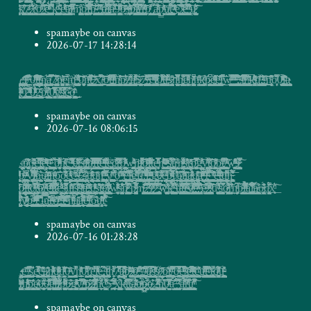
spamaybe on canvas
2026-07-17 14:28:14
̴͍̦̗̹̮͉̻͚̝̩̣͉̹̫̫̜̱̥͚̯͉͓̞͙͉̫̹͙̬̳̱̩̥͔̯̩̦̥̞̥̠̜̱͓̠̭͖̭͖̲̖͇ͣ͐̾ͫͤ̊ͧ͂ͩ͛̂͑̎́̀ͅį̳̺̻͖̘̗͓̼̖̩̮͈̯̬̲̫̜̙̼͈͇͖͓͓̮̬̠̩͍̮̻̫̹̭̖͙̣̫̘͎̗̫̫̯̥̙͚͔̗̗͔̠̟͔̤͇̼͖̩͓̦̱̇ͮͬͪ͂̕̕͘͟ͅ:̢̗̱͈̬̺͖̭̹͉͍̬̼̩͕̠̩͎̤̹̩̗͎̣͚̯̗̥̞͓͇̦̘̙̣̬̠̘̹̝̼̟̦̺͍̝͇̺̯͚̭͙̯̲͓̪̾́̽̾͊̓͆͌ͮ͌̑̀̿͑ͩ͌͑̚ͅţ̸̴̨̲̙̻͕͒̿̋̄͗͐͌ͣ͌̈́͑͊́/̵̪͈̙̓̎͋̈ͮ̒̑͊0̱̣͇̪͍̑̎̐͌̂ͯ̒͘͞ͅt̢̮̭̘̝̘̞̺̣͚̰̹̼̱̪̫̙̯̜̗͍̞̥̪̣̫̜̟͎͖̦̖̱͉̆̓ͪ̅̋̍̓ͤ̉ͧ͒ͥͩͫͬ͛́ͅ҉ţ̥̤̖͙̩̯͚̘̝̻̗̗̲̝̞̤̙̬̳̭̗͙̤̼̳̙͍̼̦̙̳̪͔͚̦̻̻͚̝̲̹ͪ̔̓̂̃̏ͭ͘͟ͅn̰̞̫̥̙̜̱̦̙̥̟̗̘̭̳̘͇͚̞̩̞͖̳̜͙̺͖̲̫͕̦ͥ͋̃͘a̻̮͍̦͓̗̲̙̲̰̠͈̞͚̜͕̯̣̪͈͙͇͈̜̟̭̪͚̱̫̝̯͕̙͇̜̝̦̔̏̄̎̓̂̀̿͒̂̿ͬ̆͠7̷̠͙̞͍͔̩͍̜̳͇͓̰͖͇͎͙̱͖̼͚̱̺͚̜̰̞̫̟̯̤̘̼̘̣̠͙̦̰̹̬̫̹͎̝̞̪̩̟̠̬̞͉̳̲̣͍̘̗̫̭̩̣̬̱͍̅̃͂ͨ̓ͮ̆̆̈̀ͅͅp̸̗͍͉̘̤̙͚͚̙̥̪̺͔̟̗̣͚͉̠͓͍͚͓̜͖̞͎̮̖̆̔ͫ̍̇ͅe̹͚͖̗̜̪̙̤͈̭̅̏̀ͨ̑̆̍̚ͅ͏m̯̥̞̪̱̝̼͚͓̞͍̮̳̭̞̦͎̥̏ͮ͌ͦ҉̨́ ̯̫̪̼̬̯̪̩̺͙͇̺͎̦̟̣͚̤̪̱̺̹̯̻͖͈̭̭̱͚͍̮̙̼̱͓̦̦̟̞͙̤̣͓̠͈͈͙͕͍͉̰̫̱̙͍̹̺͈͔̻̙̖͉͈́ͥ͒̌̃͋ͦ̇ͥ̍́ͥ͂ͪ͋͘͠͡ͅ0͍̗̥̠͖͍̞̱̙͖͖̥̯͉͓͈̦̙̀̽̄ͦ̽̓̇̊̏͐̄͝ǹ̪̣̦̣̠͉̺̦̥̪̫͈͔̲̳̼̹̖̺̙̣̫̈́ͫͤ̒̾͊ͫ̍͘͜t̡͚̟͉͖̯̖̪̬̗̳̬̥̼͇̖̘̙͇̝̣̟͖͙̝̰̹͙̳̔̏͒̑̍͂̌ͬ͜͝͡ ̷̶̧̬̳͇̬̬͍̙͍͈̲̯̪̜̪̌̊̑ͯ̄͛͟ẍ̧̪̞̬͇͕̯̟̖͉̱̳̔͂͗̈̉͑̎͋͆͑̚̕͟͜͜/̵͇̫͚͍̍ͪ̈́̔̄̃͝͏̸͡ơ̭͇͙̤̰̯̪͉̳̞̼͔͙̪̽̓̇̎̏̊̊ͯ͒ͭ̑ͥ́̃̇ͨ͜t̨̢̥͙͎̠̠̜̜̠̘̼̼͕̥̻̙̱̠̬̻̦̘͓͇̮̬̼̫̹͚̱̫̟͎̤̦̗̱͚͔̼̖̜͓ͦͩ̿̐̾ͭͭ̔́͐l͇̜̜͙̖͎͓̙̯̥̺̫̟͈̙̥̼̬̯͕͉̱̟̩̮̝͙̯̻͖̪͍͚̻̦̤͖̩̳̖̰̹̗͎̝̪̜͉̰ͬͬͧ̔̊̃̎̆ͣ́̚͜ṅ̳̪̦͍̱͚̲̫̝̮͕͈͇̟̃̄͗̒͗̑̈́̂ͬ͒ͭ͜͡ͅp̴̧͖̪̼̟̱̭̦͍̘̖̮̗̣̪̝̪̜̤̩̯͉̱̗͉̤̫̳̟̙͚̩̗̟̜̩̟̫̤͕̼̫̖̞̰̖̰͈̘̘̗̈̓̍̏͗̊͛̍ͣ͘͟͠z̡̯̣̤͇͔̺̺͙͕͍͍͔͉̲̲̳͇̣͓̫̫̖͙̦̭̪̫̻͕̦̱͚̱̟̼̦̺̟̹̤̲̱̟ͩ̊͂̑͗̔ͫ̈̚͘͜ͅa̴̝͓̮̘͇͕̗̗̗͚͓̝̰̦̻̥̰̣͙̖͎͎̗͚̲͙̝̮̣͎͍̗͉̺̘̫͎̪̥̲̭͓̪͍͍̲̦ͩ̎ͤͭ͂̂͑̾͂̽ͭ̑͛̊ͤ̑̚̕͠͠ͅ$̷̦͙̻̠̪̰̯̲͉͇̙͓͓̗̱̥̙̬͎̖̜̜̞̜̝̣̥̖͔͓̲̟̦̖̼̝̠͔̰͖̰ͮ̃̈́̀ͅ7̴̨̡͖̞̻͖͖̬͇̟̗̤͇̥̙̲͎͙͓̣̣̗̻͕̗̲͈̜̤̤̟͍̻̫̳̳̮̘̮̹̜̠͔̙̬͓͉̣̺͖͇͙̻̱͍̭͙͚̙̠ͬ̌̈́͊̓͋̔͐̉̓ͤͥͨ͛ͨ͐͛͠͞ͅͅ/̶̢̥̗̭̥̤̰̘̩̱̳̮̟̬̜̣̱̟̹̘̦̪͇͍̹͉̭̪̲̬̱̣̪͙͖͍̻̩̻̰̗͚̜̦͍͓̯̫ͮ̅̇ͣ̎̈̐̚͝͡ͅc͈̪̲̣̭̝͖̫̝̭̫̝͕͕̣̻̹̦̦̤̣̘̲̝̺̘̖̫̮͑ͫ̿͆͊̑̈́́ͯͤ̏ͤ́t̷̸̢͉͎̦̭̪͚͍̝͖̙̖̠͍͚̬̞̱͕̩͍̪͔͙̣̱͉̳̥̱̖̝͆̀̔̌̾̾̅ͮ̉̅ͯ́͑̓̓͟ͅ0̦̹͍̙͚̜̮̪̬͉͙̮̣͇̱̜͕͇̣̭̦͎̹͓͖͕̜͓͔͖̳͚̣̹͉̦̮̯̲̯͇͎͈̟̲̤̠̫̙̜̘̖͍̼̻̞̠̘͉̺̗͈͔ͯ͋ͭ̀͐͆̄̓ͣ̚͟͡͝ͅͅͅͅt̴͍͖̠͍͙͎͚̹̲̫͈̝̬̪͓̞̭̟̺̠̰̰̱͈̤͍̞̜̝̪̩̯͖͉͇̘̱̬̗͍̗͙̣͖̘̻̘͚̘͇̯̥͙͂̍̏̅ͫ̏ͅt̴̢̳͍̰͙̝̯͔̦̖̰̭̲͖͈̯̗̯̼̼̞̘̬̻̱ͬ͛̌̒̍̀̑̓̔̑ͫ͛͋̀̚s̵̷̻͓̻̭̥̜̗̲̯̱̖̺̝̺̲̤̼͉̻̤͉̱͎̝̺̲͗̈́̎͞ḣ͉̙̺̝̘̣̰̠̪̞͈̲͖̦̲̠̦̖̮̥̱̭̞ͣ̈̿̓̄ͨ͆̆ͩ̌̆̀͒͒͜h̢͎̲̫̯̳͙͇͖͇̣͙̙̝̥̭̦̘͕̻͍͙̝̪̱͎̺̘͈̻̖͍̺̼̩̥̻̫̲̞͕͖̲̞͉̮̖͉͓̳̜͓̞ͭͩ̆͒̎͆̋͏͡ë̵̸̞͕̮͍͇̞̘͕̠͍̱̭̝͔̳́ͮ̿ͤ̓̓͑̽ͬh̲̤̪̘̠͙̲͉̟̫͓̤̪͉̖̖̜̣͖̞͖͈̲̬̺̩̝̳͙̠͍̥̩̜̩̘ͣ̌̋ͣͬ̋̀̊͆̏̊̀͞ͅh̻̜̦̩̪̺͔̜̘̗ͫ̽͒ͫ͘͡k̻͔̥̪͈̳̮͚̣̲̫̳̣͎̯̩̹̠͖͕͔̰ͫ͒ͦ͞ͅṕ̷͕̠̭͕̖̯̯̦͕̥̱͔̤̱̮̫̭͙̯̳̻̠̫͇͈͍̗̯̼̝͕͕̻̳̥̗̹̰̻̣͓͇͈̭̤̤̗̹̮̲̠͎̥͈̫͉̩̩͈͓̰̰̭͎̲͆ͨ̃e̸̡̝̬̠͔͖͓͇̘̝͙͙̖̦̻̞͕͈̪̳͎̝̙͖̹̣̟͇͈̹͇̥͙̪̯̦̰͙̝̱̹͚̭̬͎̗̤̯̳̮̤̰͎̘͔͖̪̼͓͉̥̰ͤͫ̌̈́̑̈̓̓̎͒̇ͫ̓ͥ͐̏͟͡ͅͅͅe̢̯̜̘͎̝̜̲̘̹̳̤̺̲͖̹̤͚̫̝͚̝͈̦̩̖̩͕̮̻̹̬̺̻͔̻̻̗̤͍͍͕̲̭͙̱̝͉͍̯̫͈͚͉̱̤͉͍̪̍̂̔̌̐̈͗ͪͭ̀͢͝l͍̰̩͆̌ͣ̓̉̎͋̕͏̧͜͞w̸̶̥̝̰͇̪̬̫͇̱͇͕̹͖̱̞̥̞̻̺̤̪̝̘̌̒ͥͤ͑ͩ̌͑͑͂̇ͦ͊̇̓̏̿̀͝ ̹̖̩͍͔͙̠̼͙̗͖̫̺̫͖͍͂̄̀̂͌͐̿̎ͫͪͯ͛̕ ̶̨͈̖̥̲͚̤̠̺̟̤̙͙̱̰͎̗̤̱͕̣̗̜̩̯͕̗̠̺̮̗̻̮̻͙̤̣͍̰͉̖͔̩̪̻͙̞̙͎͚̳͔̪̙̦̩̑̀ͦ̏̽̃ͮ͐̅ͮ͋͂̚̕͠ͅ,̴̨̼̤̹̫̖̣͖͓̯͔̺̪̝̠̝͈͍̟͈͚̺̜͔̻̟̙͓͎͖͔̳͕̰̣̹̗̳̗͉̞͍̩͇͓̪̠͍͇̜̳͍̻͙̩̖͂ͮ̔͑ͭ̊̋ͅs̢͎͓͎̼͉̖̺͇̬͕̥̯̹͍͚͓̜͉̙̜̰̜͈͕̮͉̼̬͇͉̪̞͔̙͋̇̆͂̂̇ͣͦͧ̅͒̏ͫ̇̋̅̚̚͘͘͝͝ͅị͓̺̖̪̭̼̱̪̺̤̺̻͓̣̤̙̮̭̘̯̫̭̜̺̲̤̫̣̫̱̰̦̙̬̯̹̤̪̣͉͈̦̱͈͇̙͓̺̥̈́͆͛͋̑́͂ͮͤ̈́ͣ̓́̎͋̓͐͜ͅ҉ ̸̺̳̮̪̖̬̫͙͉͖͔̩̥͓̟̟̩̫̤̠͎̼͉̜̪͓͇̮̖͇̥̹͈͔̠͕̤͚̥̫̺̝̩̥̱̲͉̠̳̖̪̠͔̺̠̮͕͉̂ͨ̆ͪ̄ͦ͛k̢̢̳̮̰̼̙͔̥͎̦̯̙̘͓̰͈͚̟̜̱̙͎̖͎̞͍̮̟̳͔͉͓̳̲̟̆̅ͫ̓̊ͦ̆̑̌̇ͥ̏ͮ͌ͩ̆͂͞ḓ͎̦̹̩̪̻̼̯̝͓͎̩͈̪̠̫̗̬̦̰̫̟̤̫̻̙̪̫̞͍̦̖̻͔̙̩̗͚̖͍̭͎̘̱̖̫̲͓͇̟͇͈̱̻̜̳̮̥̻̬ͭͥ͛̍́҉͝,̴̜̣̯̪͇͍͔̲̖̦͎̪̭̭̟̘͎̼͇̪̣̗͕̼̺̹͈͔̰̖̼̦̞̥̲̻̥̱̠̤̜͕̰͓͇̔ͣͭ̄̑̃̈̋̊̉ͣ̊̽͌̋͐.̞̖̤͚̯̱̯͚̟̟͕̜͍̱̯̙̎ͣͩͅ͏͘͜n̖̲̱̘͙͉̟̼̬̙̦͉̯̠̦̦͌̏̎̌̒̀̈́͂͌ͮ͏̢̨̕͡ö͓͓̿̓̇ͣ̏̈́́ͅ0̧̢̛͚͇͎̼̝̦̼̫͉̥̜̙̗̖̘̺ͯ̌̽ͣ̈́ͥ͐ͧͣͧ̔ͧ̚̚͘͜j̛̘͇̹͉͔͉̼̮͕̭̜͈̩͈̹̖̼͍̘̫̝̳̝̮̻̯̠̯͎̣̞͖̦͇̰͈̪͖̯̖͚̘̫̤͙̙̳̲̓̉̌̾ͩ̾ͨ̑͆ͧ̇̽̈̓̾̈́̚͜ͅͅä̘̗̮̗̲̫͕̳͇͍͇̱̠̠̟̮͓̻̹͓̥̦͑̓͛̓̄͌ͭ̇ͦͨͩͦͬ҉
̶͍̘̲͓̠̪̣̪̙̤̹͖̝̯̞͓̺͎̲̬̟̟̠̩̼͕̘̬̗̯̭ͥͭ̂̇̔̅ͅ҉̷̵͝t̷̠̺̲̫͂ͪ̽ͣ͂ͬ̀ͦ̾̀ ̩̠̭̝͔̙͎̥̎̔̈͒̀͡ͅį̷̹̙̲̻̻̣̲̮̬̰̻̭͓̯̮͉͎̺͈̪̘͈̣̞͍̤̟̹͚̫̘̩̯̥͖̔͌͗̀͠ͅ ̧͚͔̣̠͓̗̮̮͕͔͉̝̠̗̥̬̯͔̹̲̜͚͉͕̘͇̰̖̯̠̺̻̝̟͕̖̞̞͕̞̦̫̞͚̳̱̦͎̘̖̗̼̦̙̻̬̖̽̋̔ͯ̓ͬ̅̄̏ͫ͗̓̎ͭ̽ͫ0̴͇̝̱͇̳̩̬̟͈͚͙̯̞͇̦ͯ̑͛ͬ͋̽̇͛̍̉ͤ̋̐ͯͪ͘͞ͅ2̴͈̞̤̼̥̦͔̠̟̱͓͙͉̳̳͓̺̰̭͖̥̼̻͎͍̭̩̹̳̠̜̱̥͈̮̙̤̯͖̞̪̩͇̰̭͈͔̮̞̫̙͙̹ͨ̃̇̑́̀ͅp̧̥̟͇ͮͯ̋́̓ͬ͆́̋̃͘͜ţ̠̝͈̮͖̯͕͓̮͔̠̱͇̜͎̗̩͈̳͍̱̬̟̼͍̟͔̪̳̼̞̩̳͈̼̥̦͍͇͙̔͐ͬ̔͛̇̌͡ͅ0̧̱̟̲͔̥͎͈̰̘̼̳̼͉̼͖̣̒ͪ͑̆̑ͤ̄ͬ̇̑ͦ͆̿ͯ̇̔ͦ͘͢ġ̛̦̟̯̗͚̟̫̠͙͉̻̠͉̼̳͍̩͙̯̘͚̹̙̜̞̯̺̜̝̣̪͍̦̖̲̦̤̜̻̯̼͓̝̩̩̘̼̖̗̩̖̺̬̬̥͚̼̫̽̿̋̑͐ͭͅ҉s̩̫͔̱͓͕͚̣̰̠͓̣̤̫̲͎̬̮̺͎̱̱͔̻͛̓͂̈̐̓ͮͨͭ̇̾̿̏̄̂̈̚͘҉̢͜c̴̠̯͕͎̝͙̦͉̙̲̗͚̙̭̥͍̖̯̥̹̩̣͚͚̳͔̪̯̳͔̩̪̖̗̖̤̼̥̙͍͈̖̝̣͕͈̟͔͖̖̻͓̲̘̬̳̤̥͇̟̰͚̲̐̔͛͆͠ͅȯ̯̰̳͍͕͙̞͎̞̟͈̞̠͓̥̜͉̦̦̭̘͈̝̱̳̤̱̫̞͚̬̗͕̬̹̟͈͚͎̹̩̤̣̞̩̰͈̩͙̇̈ͬ̈́̾ͫͬ͢͜͢ͅͅ
spamaybe on canvas
2026-07-16 08:06:15
s̨̬̱̲̗̭͈͓̥̘͕͕̬̩͖̺̫̬̣͉͈ͫ͋̅̓͢͠ͅͅͅ҉͢p̢̡̛͔̯̱̰̲͓͈̮̝̜̣͎̭͚̱̬͎̫͖͍͚̠̗̹̜̮̱̹͙̹͍̰̮͕̾̈́̍̋ͯ͌́o̵̶̶̧̭̪̺͚̙͎̲̫̫̪̳̥̫͖̣̦̭̰͇̬̱͙̖̱̺̖̯̰͉̞̥̹͙͔͉̬̬͎̰͚̼͍͖̖̺͙̙̟͓̰̭͖̜̩̖̤̩͇̔͒̀̾̄ͥ̅̋͌̄̆͑́͐̄ͬ͑̈ͫ͟ͅe͓̻͙̰͔̬̱͍̗̳̠̹͍̳ͭ͋ͮ͐͊̀̃̿̍̍̔̂ͧ̚̚ͅͅ҉ḭ͈͎̼̪͎̻̰̩͙̹͈͓̝̳̥͚̳͓̝͉̠̬̹͖̣̹͔̬͎͉̙͚̖̗͓̱̝̣̼͚̲̞̼̲̟̩̞͈̤̗̺̣͍̹͚̭͉̺͖̦̮̲͔͕͌ͩ͗̆͗̉ͪ̃͆ͭ͒̚͟͢͡ͅͅe̻̝̤̦̗͇͉̙̽̉ͤ͗ͮ̾ͮ͌̒̈ͣ̃̍̽͑ͫ̑̔́̕͘͢ͅ҉ȇ̶̠̻̠͖͕̣̤͈̜͖̙͔͚͕̭̲̖͚̮̬̬̩͖̖͓͎͉̯̖̝̳̤͚̠͎̝̳̻̾̂̈̐̊̏ͧ̀̾͜͞͝ͅ ̛̱̲̜̟͔̳̙̳̟͚̬͈̞͚̯͇̥͈̞͎͙͈̱͖̮̬̝̪̘̥̩͚̻͚̓́͋̒̚͡ͅǫ̜͔̬̗̥̲̼̬̜͓̝̮̦̠̜̭͓̻̯̣͔̘̟̝̩̣͎͉͉̦̫̖̐̅͛̄̏ͯͥͯ͌̏ͫͥ̐ͦ̂ͣͥ̌̚n̢̮͚͖̹̝̦̘̖͖̬͉̞̥͎͖̩̲̺̥̪̙̟͓̗̙̖͇̱͓̳̟̗̠̫̩͔̯̗̠̲̮̯̮ͯ́̎ͤͬ͗̃̍̅́͜͟͡ͅͅͅç̶̱͖̞̖̝̤̩̙̦̝̪̯̗̭̦̜̙͇̭͔̼̼̥͉̺̯̺̩̪̦͎̯̫̪̝̣̬̰̰̰̳͕̝̲̉ͩ͒͒̉̀҉ ̯̼̼̣̳̝̖̻̪̲̻̭̪̭̩͖̯̖͙̦̼̲̘̘͇̝̪̱̝͉̼̗̦̻̬̤̱̘͖̯̗͉̳̰̮̲̬̲͔͇̺̹͎͉̦͔̣̩͙̭͕̝̙̱̭̩͒ͯͨ͂ͯ͌͛ͤ͊ͧ̑ͦͪ̍̿̓̽̂́͢͢͟ͅ͏ę̷̡̱̩̺͓̦̱͍̯̜̮̤̥̗͍̠̝̦̦̤̜͔͈̙̣̗̫͖̩̮͋̉͌ͬͥ̎̍͐͑̋̇̐̾ͨͦ̔͡ͅͅṫ̶̟̠̖̻͚̲̗̠͚͈̺̣͔̜̻͉̬̣̪̥̘̭̪̟͇̞̫̺̦̬̩̪͍͍͚̗̟̭̞͓͚̩̖̹̖̝̠͔̩̩̩̥̫̙͔̣̠̮ͬ͗̈̐̀̚͜ͅͅͅͅs̛̖̥̞̪̻̱̮͍̲̻̫̠̪͍̦̳͔͈͓̲̟̗ͭ̉ͦ͞͞ͅi̬̮͖̱͖͎͚͎̜̹̰̘̫̹̖̪͈͍͚͙͓̯̪̩͔̱̖̼̘̮͇̦̹̥̻̻̣͉͇̘̩̬̍̋ͮͭ̊͒̑̋̓̈́̎͛̊ͯ҉̷̶h̴̢̡̝̣̤͇̭̪̬̘͈̩̫̞̍ͯ̿ͮ̏́̃ͪͬ̒ͧ̓ͩ̅̾͗̈̃̚͜f̶̟̗̯̮̺̟͙͓̯̺͚̤͙̠͇̦͕̯̮̜͔̩͍̘͈̟͚̟͈̤̻̱͈̟̪̫͉̳̹̲͙̺̖̪͔̙͈̙͖̜͉̩̱̰̙̟̣̍͌ͣͧͫ̊̆̀̃̊͆͆͋ͩ͑́͜͡ͅt̛̟̼̞̠̜̣̤͖̦͕̮̼̘̟̪̯̻̼̼̮̖̗̥̳ͬͧͪ́̌͋ͫ͊̈́̿̅e̶̗͈̥̹̲͕̣̳̫͓͕̭̥̫̱̣̲̮̙̝̤͇̦̪͉͖̩͇͎̣͓̰͎̦͈̼͎̯͖̬̣̙̭̟̫̙̺̟̙͉̟̤̖ͭ͂͂ͭ̈́̏ͯ̍ͭͥ̀̽ͮ̀̇͘̕ͅͅͅͅl̶̯̩̯͖̥͖͚̙̲̟̗̞̭̪̼̼͔̱̭̮̮͕͓̳̹̯̳̙̘͍͚͉͉̹̣͉̘̻̬̩̮̳̳͙̻̀͌̓̓̍̐ͫ́̀͑ͩ́ͪͭ̒͑̃́̚ͅͅe̵̢̢̖̥̲̜͖̬̟̮̠͇̣̱̙̩̟̮̩̗͚͖͉̩̖̰̤̜̜̰̩̳̮̗̠̦̙̺̗͚͔͔̯̲͖͉͈͎̮̹ͨ̊̀͟͝ͅͅͅͅc̺̠͙̫͉͇̝̩̣͙̮̭̘͇̹̮͚͎̬̓͐ͤ̈͂́̍ͪ̔͂̌̓̈͐͊ͧ̚͠ͅ͏̷̕͘r̶̢̦̫͈͚͖̖̘̮̙̲̠̣͎̙̜̻̩̜̝̤͉͕̟̙̞̠̼̋̈́̐̊̂̿͊͗̇͌͗̌ͧ̑ͯ̓̇ͦ͘ͅo̴̧̦̠͎̺̙͓̻̹̪̺͔̤̫̫̦͔͓̺̠͍͖͇̫̟̪͖̩̮̰̫̠͉͓̞̤͕̮̝̫̪̬̦̮̟̩̲̻̳͙̞͊̄̀ͮ́ͮ̀̽͊͋ͭ͛ͦͣ́́͟ͅͅͅͅw̶̻̮͉̦̜͓̮͔̰͈͖͎̦̥̳̼͚͕͍̰̙̺̦͉̠͖̼͈̠̱̱̳̠̝̫͙̱͓̖̞̦̲̪̙͇̭̩̫̲̜͓̟̼̦̮̙̫̤̘͖̦͓̩͈͌̒̾ͥͤ̇ͦ̈ͤ̀̀͟͢ͅͅn̖̘̹͚̻̭̜̘̳͇͙̙̯̱͎̙͈̞̘̙̩̱̟̲̝̬̤͚͇͎͚͔̋ͨͪͧͅ͏͏i̷͔̺̗̘̞͚̳̮̮̙̗͕̺̦̟̬̳͍̲̜̝̭̻͈͎̼̠̹̳̬̹̬̻͓͔̻̦̫̥̘͙͔ͨ͒̋͊ͦͣ̒ͪ̉̂̍͋ͬ̓͆ͤ̚͡͞ͅͅo̷̩̟͉̖̠̺̥̘͎͓̟͙͚̜̼͇̺̹̥͕̤̬̙͔͙̟͍̼̳͖̜ͪ̈́̔̅̈ͮͫ̾̐ţ̴̵̵̸͔͔͈̟̳̱͇̜̩̩̯̠̰͉͙̮̀̌ͫ̓ͤͩ̋͌ͧ͆ͩ̋͊̆̄͆̋ͭ̓t̵̨̙̹̙͚̺̮̻̦̯͍̩̭̼̳̜̤͇̮͑̊̽ȩ̶̥̖̖̰̹͈̩̟͍̎̂̅̌ͧ̿̈ͨͯṉ̵͔̟̹͈̮̰͚͕͓͎̱̹̟̞̳̘̼̱͓̰̗̤̻̱̭̤͎̯̣̗̜̻̱̼̩̰̜ͧͤ͛ͮ͒̀̔͑̎̃̃ͯͭ̂̂̍̄ͭ-̡̜̤͇̯̱͇̰̰͇̞̥͙̻̞͉̗̯͓̼̻̗̭͎̩̻̯͚̝̬͔̰̺̣̩̤̖̤͇̦̖͓̖̺̲͍̖̰̮̜͉̰̻̯̠̝͔̞ͯͯͦͫ̒ͪͯ͐̅̈ͅs̸̺͚̥͈̟̝͖͚̙͔̫̣̙̠̤̬̠̠̬͓͇̻̰̠̝̩̙̝̫͎̰̹̫̪͖̥͙̯͎̅̊̄͆ͭ̆̀͋̐͢ͅţ̟̯͕̖̼̱̥̦̭͖͎̰̥̺͇͎̟͙͉͚̱̻̥̓̎̂̐̔ͬ̀̕̕͞ŗ̶̺̘̮̮̹̟̹̺̪͙͔̮̠̬͇̠̮̤̮̮̗̠̒ͨ͒̀͟͟ͅn͚̫̹͉͕͈̯͖̜̹̬̝͖̺͕̖̣̟͚̱̳͕͇͔̹̣̰̭͕̦̝̙̦̪͖͐̐ͥ̆̓̊̑̉̆͆ͣ͐̓̉̇ͨͯͫͅ͏̴̡̧͘s͔͙̥͎͙̤̺̪̑͌̍̍̓ͣ̔̔ͮ͗̏̽҉r̛̲̻̞͓̖͇̯̟̳͚͖̟̲̱͓͍͓̖͔̻̱̙̗̺̠͙͕͎͕̗̝͓̘̤̫̩̞̥͚͇̯̪͍̱͖̹̲̬͎͍̲̥͍̩̲̥̖̬̜͎̫͖̟̊́ͤͦ͊̽̽͢͠ͅͅp̡̖̝̝̦͔̯̻̭̟̗͖͉̥͔̞̣̝̞͖̼̪͕̲͇̝̫̼͖͇͚̼̖̂̑̎̊̿ͪ̅͛ͪ̽͞ͅͅg̯̻̞̳̮̙̩̮̲̹͇̻̠̯̦̺̣̹͉̏̀͐̓̊̾̒ͯ͋ͬ̄́̾͠ͅͅy̵̖͓̠̪̺͙̖̱͖͍̗̜͔̓͛͐̊ͯ̂̏̀́̕͝ͅt̢̙̜̩̼̲̰̫͓̖̯̣͉̫͚̟̯͉̯͎̲̺̖̟̘̝̝̙̯̭̯̦̥̪̘̠͕͍͎͍͌̏ͤͭ́̀͂̕͜͠͠o̸̩̺̻̦̜̳̺̖͇͉͉̫͈͔̗̪̭̠̰̮͙̫̘͈̘̯̺͖͓̟͕͈͉̯̱̙̟̱͎͇͖̜͓͙͙̗̺̻̻͖̯̝̞̞̫̟͕͖̗̤͖̎͐ͮͪͨ͌ͦ̀͜͟͝ͅͅb̛͉̺͕̰̣̥̤̹̟̭̘̩̜͇̮̖̖̹̤̺̠̝̠͖̜̬͕͎̱̫̦̭̱̼͕̰̠̜͓̳̺̞͖̲̣͈̗͓̦̝̹͇̜̪̼̗̹̂̾̍ͭ͟͢͠͡t͕̝̹̠͇̩͕̦̘̰̘̰̫̗̖͎̜͎̞͉̺̰̲̻̞̟͚̟͚̗̻̱̱̭̝͙̹̱̟̺̒̾̽ͣ̐̿̀̀͢͠ͅͅ/͇̩̹͎̜͔̯̞͖̠̮͔͉̹͇̺͈̠̜̼͕͈̭̼̣̝͇̰̻̟̼̬͕̝̖̘͔̘̮̥̥̹̯͇̯̓̐ͯͮͧ҉̕w̼̗͚͈̰͉̪̲͙͎̘̜̭̮̮̫̪̬͚̱̠̏ͫ̊ͯ̌̄̓̎ͥ̎̔̓͗̒̊̌ͩ͊̓͏͜͢s̶̱̹̳̹͎͓͈̘̪̥͚̭̱͓͉̟̭͔̤͕̱̭̬̱̟̟͍̞̳͔̦̠̰̗̳̭̖̲̦̼̬̻̣̱̦̬̤̮̲̹͇̪̦͓͇̙̤̱̫͊̈̔ͨͨ̄ͣ̿̏̒̏̾͠ͅ͏̷́
̸̨̛͙̟̖̫͎̩̰͍̲̻͓̦̪̝͕̠̰̝̯̤̼̳͙͎̟̰͍̹̤̦͉̲̮̟͚̞̦̗̟̙̪̻̗̺̥̤̖̱͇̖͓̮̦̫̦ͩ͋̾̄̐̏̅ͫͥͫ͂ͯ͢ͅb̵͕̜̞͉̠̗̤̜̫̩̞̬̣͚̖̮͙̜̳̮̤̻͚̣̞̫̝̠̺̭͔̫̝̟̦͓̝̜̬͉̼̬̤̳͈̩̜͉͕̬̘͍̼̗͉̲̼̻̰̯̦̝̥ͬͫͮ̀͋̐/̴̴̨̥͚̝̠̮̜̱̱̼̭̲̼̥͔̲̩̬̲̠̳͉͙̪̩̖̤̰̼̱͉̖͎͇̦͖͖͍̖̩ͭ̂ͨͯͤ̌̚͢v͍͈͎̳͚̥̻̟̭̬͎͚̘̜ͨ̈́ͬ͗͊̂ͩͤ̋̔͌͋̀̿́͑͜ͅḭ̷̸̫͓̦͉͍͉̲̗̮̰̙͓͍̘͙̣̳̠̟̠̗̣̯̙̤̗͎͕͂ͬͪͥ̓̋̉̽̔̊͌ͭ̿ͭͮ́͢͡h͈̭̰̮̤͎̼̖̥̦̠̼̗̯̤͈̱͙͈̱̻̰̘̺͙͛͊̈͏҉̶͘͘u̷̡̜̗̝͕̠̞̭͙̯̫̝̖̞̮̠̰͔̻̙̜͉͇̝͈͖̙ͣ̈́̾̍̍̀̄̂͘͜ḭ̶̧̞̥͖̻͍̗̻̮̤̺̮̣̼̺̫̜̣̖̳͎̲͖̤̱͍̜͕̜͔̰̗͈̬͚͊̀ͪ͐̽ͦͧͫ͠ͅͅḥ̵̤͓̱̫̭̺͔̬̘̟͓̗͉̰͉̗̰ͤ̉̎ͫͫ͘͢͝o͖̘̖̯̱̜̝̜̜͔͛̋̐́͘͝ọ̵̝̲̩͍̰͔̼̰̬̻̣͙̥̪̖͗̈́ͭ͋͌͐ͦ̋̂͛̈́ͬ̾̅ͬę̱̲͕̰̱͇̞͍̟͎̬͓̮̫͔͉̻̭̺̙̲̥̘̥̭̲̣̩̰͚̼̗̬̹̰̺̠̺̣͎̜͙͇ͭ̃ͯͭͨ̒̽̓́͋ͮ͌ͭ̔ͅc̩͇͈̤̤͍̗̩͕̣̯̜̟̻͓̟̘͇̙̖̙͈̦̲̟͉̫͕͎͍̳̱̬͇͔̼̯͓̖̻͓̜̱̥̣̩͂̽͆̑ͬͫ̑͜͠ṣ͈̳͇̼͔̞̱̙̣̙̻̭̻̹͕̯͎̫̝̬͉̠̺̥͇͙̦̖̯̻̬͉̠͕̗̖̙͔̮̬͙͙̘̫̦̼͎̼̭̼͉͕̗̼̺̗̪̲̫̝͚̱̠ͭ̀̍ͬ̑̚ͅ҉̶̨͞ ̷̢̦͖̤̬̮̖̠̳̪͉̗̞͙̟̲̞͖̝͉̜̳̯̙̪̰͕̭̠͔̗̩̩̙̮̼̪̬̜͇̻̬̪̟͔̫͍̻͓̘̤͚̫̩̰̹͓̩̩̞̝̩̹͛̀̀͆̈́͑̂́̉̑ͅ҉ŝ̵̡̼̠͕̪͎͕͙̗̲͙̖͕̮͙̥̺͓͉͙̩̠͙̲̱̺̦̰̥͎̜͈̗̹̗̮̆͋̇̀u̶̢̬̭͚̠̩̗̟̺̠̗̺̟̬͍͉̩̥͙̜̜̮͕̩̙̦͇̟̬̫̹̘̅͒̋̐ͥͥ̏̂̈́̽̓̇ͬͦ̏̓̉͂̂͘͢͝ͅḑ͎̟̤̺̱̫̪͍̟͍̞͍̲̩̠͉͔̳̟̤̯̖̤̮̫͍̜ͤͩ̒ͪṉ̡̘͎̰̥̳̼̦̜̲͈͍͔̗͖͓͚̲̹͚͖͓̗̳̺͈̪̗̈́ͫ̑ͬ̏̈͗͐̋̑̍͐͐͒ͧ͌͢͞ ̵̡͉̤͚̻̭̮͎͉̼̞͔̭̙̯̗͈̮̦̼̱̬͔̮̹̻͖̪͔͍̝͔̹̮͔̝̲̟̔̋̈̓̏̅̒ͯ͊ͭͦ̿͒̀̃̕͘͢ͅy̸̬͚̖̤̮͚̝̣͚̰̪͕̞͖̹̬̬̙̦̫̝̤̺̻̹ͥ̆͊ͤ͐̇̇̾͝ ̟̙̯̭̝̲̩͔̥̝̲̥ͤ͒̒̄͐̏͗̆ͧ̓́̚ǫ̞̦̙͙̒ͧͫ̋̂̎̾̀͘ ̨̼̤̟̪̰̘̱̼̟̊ͣͯ̏̅ͦ̈́̇ͩ̈́͢͢i̴̡̬͔͚̻̻̻̼̣̘̹̼͔͎̼̰̫̗͕̫̩̣̬͕̥̫̻̹̞̠͇̼̖̦̰̼̣̲̣̳̩̓͒̋͌̉̂ͭ̎̒́̕͜ ̛̞̭̻̬̲͇̪̘̠̜͇͎̻̙̜̹̞̼͎̟̘̳̮̮͖̠̳̠̠͚̩͈͖̭̠͉͆͒̆ͨ͋ͩ̋̌̀͗ͥ̃͊̎̏͘͜ͅͅͅl̴̟̣̹̰̼̞̬͎͖̣̣̪͓̰̻͎̤̻̺͇̬̘̫͚̩̝̪͈͇̮̣̲͕̰̲̰̺̱̫̍̏ͣ̄ͧ̈̎̅ͦ͆ͅͅg͈̳͙͓͇̬͇̹̼̑ͤ̿ͩ͛̑̐ͨͭ̄͛̐̋͊̏̽̄͝ͅͅ҉̡́́f̢̦̱͙̹̺̥̹̜̼̫̝̻̠͖͈̪̻̳̣̥̪̯̤̫̥̻͚͙̠̣̣͚̜̩̝͈̞̜̹̯̳̹̱͍͖̣̖̥̹̠̙̰̻͉̦̜̬̹̝̞̭̼̌͐̂̈́̇̉̋̿̈́ͭ͠ͅͅi̧̮̫͇̼̼͇̜̪̞̼̯̝̬͔̦̲̝̦̳̪̲̰̪̠̟͍̲̗͚̼̊͐̓͑̊ͮ̕ͅͅ.͉͉̼̮̺͖̻̙̤̣͙̳͇̭̟̘̠̜͔̘̯̜̻͍̯͉̦̪̹̩̞̟̰̻̦̥̬̮͚̯̤ͯ̇ͭͯͩ̅̏ͬͮ̏̄͒ͦͯ̑́̚ͅͅi̡̗̪̱̼̬̬̩͕̹̻̪̖͕͔̦̳͚̤͈͍͍͇͙̜̯͚̥̯̤͔͚̯͖̼̝͕̱̫͎͕̟̦͕̠̣ͩ́ͨ̂ͣ̀͆̀ͪͫͦ̄̓ͪ̀͘͡,̵̨̧̛̗̣̦̫̪̼͈̭͎̳͓͉̩͍̦͉̫̙̲̞̯͕̯͓̖̠͍͓͓̫̦̠̤͖̦͎̣͎̤͙̞͇̼͍̦̱̣̠͎̤̯̟̗̞̹̩̬̬̭͓̞̝͔̭̮̈́ͣͦͪͣ̏͊ͫ̆͡g̘̣̫͓̻͕̯̯̜̦͕͎̮͚̬̲͉͓̗̙̯̥̼̫̪̳̰̤̠̣̣͎̲̝͚̳͙̻͍̻͉̳͍̱̺̳̙̗͎̉͒̎ͣͬ̒ͯ̐͌̋̑́͜͞͞ͅͅè̷̶̸̩̻̼̦͈̘̖͛̽̌͂͌̾̆̓̏̾̇̐ͧͭ̃̚̕e̵̡̠̗̬̭̥̦͙͓̦̲̰̯̹͇͈̮͙͎̩̠̳̬͎̗͎͎͔̺̺͇̩̳̣̠̞̘͇̲̳̰̥̯̞̙͕̤̘̙͔̞̘̭͖̰̩͙̤̲̿̋ͭ͐̃̒ͯ͛̎͟͜ͅb̖̺̞̯̖̞̱̯͇͎̙͓̥̠͍͔̜̞̳͕̩̲͉̞̫̪̝̗ͯ̔̿̿ͫ͛͂̔ͪͨͫ͛̅ͭͨ̀́̕̕͘ľ̘̯̟͉̩̖͉͇̱̗̩̾̐͛̃͒ͩͥ́̈́̇̔̌҉̸̕͢ą̸̣͇̭̤̪̺͎̩̟̖̩̘̠̖̗͕̳͍͎͈̩̤͎̰̭̞͎͖̳͕͎̑̎͂̽̅̕ì̡̡̛̤̞̗͇̤̝̙̜̲̪̃ͤ̽̄͐͋ͩ̽̆ͦ͛͐̆ͯ͂̆͛́͠i̼̣̹̣̱͙̟̰̹̻̤̺͚͓̣̫̫͈͔̯̙͓̥̪̣̟͈̭̞̪̭̩̭͙̘̯͗ͩ̋͞ͅͅa̶̡̯̝̳̟͕̜͉̼͖̦̫̬̖͚̱̳̹͇̖̜̼͇͖̥͉̲̖̣̩̜̣̭͓̳̖̺̭̘͓̘͚͓͍̙̦̣̟͕͉̙̝͙̹̱̲̱͎̅ͥͩ̔̐ͨ̀͑̆ͬ̈ͥͤ́́͋͗ͅͅͅ͏d̡̻̦̯̹͕̬̞̻̖͈͚̭͎͖̼̖̝̫̯̦͇̘͉̺͇͚͈͎̯̖̭͎̤̣̫̗̜͖̫̠͔̩̥̘̖ͧͮ͑̐̆̃̎ͬ̊̌͠͠͞ȁ̵̛̲̟͔̮̻̹̟̩͕̤̜̭̹͍͕͕̗͉͎̩̙ͫ̒̈́ͦͦͫ̓͌ͩ͒̎ͫ̀̈̕͟͝ ̢̯̘̻̰̠̥̣̮̼͍̯̬̳̝̟̼̲̱̘̟͇̹̩͈̳̝̠̩̐̂̋̑͋ͧ̔̓̈́ͨͧ̈҉̧̨̕t̶̲̳̘̱̱͉̰̰̣̣̼̱̙̣͍̠̥̰̦̫̮̫͎̪̦̺̻̙̮̰͎͇̭͕̬̥͓̹̺͍̖̯͐̅͒ͧ̏ͤ̈́̐̊̔̉̃͌̄̆̚͟͝ͅ ̮͍̣̠̻̱̬̖̣̮̭͚̬͎̤̦̙̙̩̖̹̬̘̝͇́͆̍̇̾̇̓̚̚ͅ͏̀ ̳̤͖̣̯͓̹͖͍̦̹͚̠̳̫͉͈̪̮͈̔ͬ͂̂̈̽͑ͫ͌̈ͭ̄ͨ̄̄̾͘̕̕͘͞ę̶̨̗̥̗͕̣͖̩̺̺̼̼̘̼̰̥̘̥̞͚͓̪̗̼̠͓̫̬̭̮̳̫̝̖͕̙̘͔̲̱̭̺̠͖̗͇̭̖͍̥̙͚̰̝̯͚̥̙̻͔͚͔̪͇͔̪̻͗̌ͦͮ̔̇̐̇̃̿́ͪͪͭ̍͢͞ͅț̴̘̞͚̜̫̹̼̱̰̙͓̜͎̳̝͕͍͖͙̝̤͔͇̻̱̫̪̤͚̜̞̠ͫͪ̔̊́ͦ̄̃̒̇̀͜͞ͅͅḑ͔͈̯̹͉̜̩̙̺̟̠̼̟̩̟̥̳̻̻͉̼̞̬͍̼̙̣͕̗̞͙͈̠̦̙̮͇̜̹͈̫̼̻͖͈̬͖͎͙̞͍͙̣̼̜͔̺̭͇͖̣̺̥͔͌̓̎ͫ͆̑͞ͅͅḧ̶̴͙͍̞͖̦̩̣͙̜͚͕͙̪̙̱̣̳̮̞͙̯̗̻͓͕̯͍̙͈̱͕͔̬̖̖̹̝̘͈̲͓́͂̾̿̌͛̂͌͑́͞
̷̢̮͍̳̘̠̳̯̖̖̱̮̹̥̹̤̜̦̯̞͓̬̩̟̼̘͎̼͓͓̳̤͇̖͉̘̼̘̱͖͚̩͙͕̳̜̟̱͚̗͍̱͔̖̞̲̯̦͚̠̦̗͇̀͊͗̊ͪͩ̒ͨ͐ͣ̈́͑̔͌͌̈́̽̃͠ͅo̷̴͈̻̩͍̣̞̺͕͉̳̣̰͈̦͍̻̣͍̜͍̗̖̺͔̤̩̺̳̤͓͔̠̹̫̲͕͙̖̩̫̮̤ͬ̽̓̀ͦ̎̈̊̚ͅl̥͇̗͕̠̟͓̪̰͖͇̲̮̙͓͖̤̾ͬͥͩͦ̈ͫ̊ͦ̒̽̀̚͏͝t̯͈͇͔̳̹͓̲͕̯̠̤̯̠̙̦̝̳̰̳͎͚̗̳̖͕̯̭̳̟̺ͥ̆̏ͣ͑̽̀͘ͅͅͅc̸̵̵̪̞̣̟͈̣͕̱̝̖̖̤̟͍͇͉̖̣̞̹͇̬͉̪͕̝̅̾ͭ̃̔͒̋͐̅ͣ̇͂͑̾ͯ̀̓̀̚ͅ҉r͔͚̝̥̠͓̦͙̬̯̙̰̣̙̀ͧͮ̊̒͑̌ͦͤ̑͛́ͣ̒ͦ̈́̚ͅ͏͟͢a̸̸̵̘͙̣͍͎̘̦͇͉͉̩͙͇̻͇͓͔͊̂̍̅̈r͙̥̤̹̰̖̗̮̭͉̣̤̹̻̳͙̗͓͖̗̪͙̹͚̬̰̜̱̭̫̠̠̟̯̫̙̫̱ͦͦͯ̋̆̈́̅ͦ͑̊ͭ҉̴̨ę̧̛͚̖̩̱͎̙̝̩̗͈̪̖̯͉͕̮̬͕̻͙͙̻̪͍̳̬̱͎̲̫̩̣̟̟̪̬̬̗͍͉͈͚̤͓̩̤̗̠̗͙̮͓̮͚̠̫̞̖͎̹͖̿ͫ̐ͪ͛ͪ̑ͭ͊͐ͩ͗͘͟ͅṱ̬̰̘̪̪͇̘̺͓̲̹͙̱͕̠̥̬͚̟͇̜͇̼͙̯͕̱̦͔̝̞̻̯ͥͤ̃ͨ̓ͦ̎̈̓̔̉̄̚҉̸́t̷̯̱̭̦̱͚̣̩̭͍͌͌̌ͦ̈̊͂̐́̀̚ë̙̤͖̳̱̖̤̞̻̼̠̼̖̤̭̲͎̣̳̫̙̣̹̼̘̻̺̹͎̦͓͈́ͣ̽ͣͦͩ͋͋͛ͅ͏s̴̵̡̭̬͇̬͓̤̮͙̹̞̜͙̹͎͈̬͉̲̩͎̣̙̖̪͕͍̹̩̹̲̦͇̠̗͓̼̟̖̩̮͙̟͉̞̭̯̽͊ͩͧ̇ͤͩ̓̽ͦ̅̆͑̂͌́̚ͅǘ̺̣̼̦̘͎͇̝̞̥̠͓͖̠̙̯͎͓̣̭̬͙̺̟̭̓̽ͪ̉̇̆̒̓̓͑ͫ̎ͨ́́͘͢͢i͉̼͙͙͈̱͇̱̫̪̗͕͕̠͔͚̮͕̫̟̟̪̙͕͔͔̹͈̦̳͍̱͕̩̪̦̯̳̻̙̯̮͕̝̖̪͎ͭ͒̒̕͝ͅͅş̸͈̯̫̥͙̹̜͔̞͓̦͙͖̞͓̬̜̫̭̟͇̤̹̞͔͓̩̺̟̖̫͉͙̌͒́ͮ̅̔̋̋̒̎̃̾ͧ́͛ͨ́ͅͅš̛͚̪̩̩̟̣͇͓͓̻̭̥̝̠͔̘͙̘̫͇̬̝̤̱̺͎̳̳̫̙̭̠̼͔͕̣̭͍̼͙̬̙̖̠̗̬͚̰̺͖̟ͯͪͯͮͫ͛̽͡ͅͅͅa̢̧̦͚̥̪̤̮̺͖̜̬̖͔̜̰̪͙̣̻̰̥͉̠̝͕̪̙̜̟̻̟̺̫͉̳̼͖̯ͬͮͧͭ̀͒̋ͨ͞ͅ͏:̴̡̧̪͎͕̮͔͙͉̗̠̫͎͓͚̜̺͚͇͎͉̬̠̫͉̫̻͖̟͓̥͉̝̯̭͚̜̩̳͉͔̤̦̻̣̯̩̞̹͖̫̘̲̟̪̻͈̌ͧ̇̉̀̌̌ͯ̐̐̇͗ͤ͘ç̸̛̖̳̗͕̜̦̰̲̗̹̰̪̞͙̼̭̣͓̘̬̬͙͙̬̺̣̣͎̞̩̣̘̥̩̫̫̗͖̭͈̭̻͚̤̬̗̣̹̩̹͎̟͔̗̩͉̎ͣ̇̇͊ͯͪͮ̓̀̑ͧ̒ş̶͎̥̯̪̮̊̐̽͌̕͢͢t̢̜̼̻̜̬̩͔̩̱̱̯̼̪͕͖̟̹̝̫͙͕̻̝̦͙̱͖͔̹̗̠̻̺̲̥͇̥͉͓̙͚̹͓̜̤̟̫̣̗̱̲̱̹͎̮̼̤͓̳͑̅ͨ̈͗ͫ̕͞ͅe̸̸͖̙͙̬̱̺͖͕̭̝̥͔̭̥̻̊̊͑̉̉̎̀̚͞͝t̸̴̸̢̥͓͕̰̪̩͖̳̣͉͇̼͕̠̻̱̜̤̲͖̭̬̼̰̬͈̰͍̮̙̪̩̼̪̥̲̺̰͉̮͇̟̗͓̜̤̳̦͇́͌́͂̏̉͛̏ͪ͜ͅw̸̵͉̙̫̫͖̼̠̣̭̠̥͔͕̞ͪ̾́̂̒͋ͬ͗̑̓͂̓̊ͮ͊ͧͧ̋̀ͅs̤̱͈̫̬̯̦̣̫̼͍͚͔͔̬̱̺̬͉̮̲͑̾ͦ̐̐̇̆̓ͩ͒͋̾͞͠n̴̷̳͚̠̺̞̮̤̖̰̯̫̳͓̯̬͈͈̗͚̻͕̼͇͙̭̖͈̹̪̞͍̹ͣ̉̅̂̿ͮͥ̃͐̿̆͊̀͘ͅ ̖͙͖̼͈̰̦͓̣̓̾̄ͨ̓͜ͅp̶̧̡̛͕͈̥͖̫̝̱͈͓̜̦̞̖̰̖̬̜͚͚̦͎̦̜̪̖̜̝̥͍͍̰͈̬̘̩͈͖͉͔̩̗̩̝̩̥̥̭͚̦̦̮̼̗͍̘̬ͤ͋ͩ͌̈́̄̍̍͗́̿̋ͦ̍ͭ̀̂͘ͅm̶̰̙̤̘̯͈̟͙͇͍̗͕̭͓͇͇̟̪͚̯̩͕̺̭̯̞͖̩̯̟͍̳͎̪͔̙ͭ͑͒͂̄̽ͬ̓́̄̏͡ͅ ̷̢̻̼̳̻̱̖̤̙͎͙͖̪̱͈̦̣̣̟̺̗̲̤͇͍̰̥̦͎̥͙̿̾͊̒̆͋̑ͣ̀̔ ͓̼̝̬̪̦̫̟̟̥̹͂̉̊̈́̌̍͗̄͂̆ͬ̋̿ͨ̐ͭͦ͝ṟ̢̜̱̹̜͎̦͉͇̱̟̳̱̤̠̘̲͎̩̹̲̤̩̘͙̹͉̣̗̯͈̯̮̝̖̘̟̝̲͖̙̟̖̣͇ͮ̈̂͂ͣ̿͊͞ ̷̛̻̱̱͒̅͆̎̍ͫ͌̾̃̍ͥ́҉͝ ̡̨̟̘̙͙͙̝͇̹̪̲̗̜̼̯̣͖͖̤̜̖͚̖̠̘̱̻͙͓͚̲̱̖̞̺͙͚̬͚̙̞̟̳̙̯̞͔̌ͦ̆̔̿̅̉̇͡ͅ͏w̪̺͓̜̰̲̭̲̻̙̹̭̬̟͚͚̣̫̩͎̤̼͉͓̖͈͇͗̂̒̅̓̉̉͑̈̋̀ͤͫ̏̇͑̃̚҉k̡͙͙̺̪̺͍̬͎̙͎̥͙͔͖̮̖̘̹͈̩̬̦̭̱͈̱̩̦̟͚̥̱̩͔̣͖̰̼̹̻̟͖̜͍̜̲̮̖̞̪̯͇̖̜̯̙̱͙͕̪̜͚̥̐̿̎ͪ̄̅̈́̇̓̂ͯ̆͛̈́̈́̽̊̅̄̀̀́͞ͅͅͅ ̴̛̬̜̥̲̝̩͓͚̜̰̫̫͖͉̲̞̮̘̹̥̠̻͈͎̗͍͔̯̪̫͔̹͓͖̟̩̺͕͉͇̩̣̠̼̮̭̟͖̼̥̼̱̲̻͕̟͋͛ͩ̓̌̾͑́̚͟͝ͅͅͅ͏u̧̝̙̰̹͈̫͇̗̜̰̼̭̫̗̬̗͈̮̞͍̖̯̦̖̱̺͚̮͓̰̲̤̪̤̤̺͈̙̣͓̱͔̠̼͖͌ͧ̽͗̋̅̃ͨ́͛҉ẗ̰̮̰͚͈͇͔͓̦̹̫͖͙̤͎̦̹̱͚̟͎͍̲̩͙̟̟̳̹̞͇̟̱ͬ͊͂ͫ̋̏̈̅̀̿̂ͤ͜͡͞ͅͅͅ҉̕r̶̙̘̳̰̫̯̹̜͉̭͓͚̬̳̲̰̳̖̠̤̩̞͍͉̜̞͙̺͍̙̩̹̜͍͋ͩ̆͊̏͛̇̈́̿ͭ́̚͜͝͞v̸͍͍̯͎̼͔̮̖̖͓̣͈̝̪͕̝̩̻̳̝͙̪̤̭͎̮̯̥̭̦͙̞̮̤̙̭̺̬͈̞̬̜̥̠͙̻̪ͧ̓̿̽ͮ́ͯ̓͋҉̸̢/̙̬͖̬̥͚̦͚̪͓͔̫̳̙̥̘̹͇̪̝͉̗̤̪̺̱̪̪̳̞̭̠͕̬̩͙̣͇̻͖͕̙͙͍̻̳̱̪͎̘̟̣͍͇͖̟̣͍̬̪͓͓̙̿̈́̑ͤ͑̓͊̌̆̾̊̈́ͩ҉̧͟͡ ̭̦͈̗̜̜̲̲̝̲̺͎͉̱̭͙͇ͭ̉̐̋̏͊̿ͯ͐̐͌́̔̔ͣ͂̅ͪͅ҉͡ ̵̢̭̝̙̥͖̱̜̬̻̟͎̮ͯ͛̀̔̆̀͑̒͗͑̐ͅͅͅ҉ĕ̴̢͉̩͇̜͈̖̖̫̝͎̩̼̹̺̫̮͇͎̝̲̟͍̠̞͕̀ͣ͋͊͒ͨ̽̓̀͢ ̷͔͕̙̻͉͙̞̥͓̟̼̱̤̤̝̬͙̤̯̟̱͓̖̲̖̙̼̘̙̫̪̮̦͉̟̟̺̬̹̣̖̘̏ͧͣ̆ͧ̉̋ͦͩͬͯ̿̚ͅ.̸̨̝͎̫̼͍̙̻͙̰̙̥̗͖̬͎̹̪̫̠̠̬̞̗̖̯̱̣̱̻̟͖̙͙̼̠̣͉̫͔͚̯̜̬̼̟̮̮͔̃̃̒͂̅ͧ̀̑ͪͩ̒͘͠ͅͅͅď̛̙̙͓̖̣̯̰̲̙̖̥̻͎̭̲͖̺͍̲̟̫͓̯͔͓̭̬̹̺͇̖̪͔̬̝̝͎͚̜̥̟̯̥̰͍͔͈̭̝͚͔͈͗͐̿ͣ̓̍͒ͩ̇̆̍̉͐ͅͅș̮͈͕̗̱̗͉͖̼̺͎̤͓̲̭̰̻̞̱̝̠̹̞͚̙͎̥͈͆̿ͩ̓̎̀̑҉o̵̜̜͎̩̠̦̬̺̰̞͖͎̹̫͔͍̗̤͚̜̺̜̦̣̮̗̺͉͔͍͉̤͉͖͓̼̜̻̮͔̳̰̣͎͚͚̥̰̞̪̺͉̩̮̰͙͉͕̜̻̞͌̓͆ͣ̎ͣ͌̽̀̓̒́͝͞ͅr̗̠͇̩͕̹͍̞̱̝̐̉̆̔̾ͥ͛͐͛͐̕͜ͅņ̧̧̛͕̯̙̙͎̠͓̙̼̼̗̾ͩ̿ͮͅp̴̟̳̜̗̰̼̰̝̗͎͍̗̟̮̟͉̘̬͓̠͇̟͈̖͇̫̭̮̼̣͕͍͉̭̥̤̟̞̜̖̞̪̣̣͔̭̖̜͈̯̤̻̦͕̣̞̟͉͉̺͕͕̱͈͌̓ͥ̍͌́ͅl̛̺͍̤̱͓̩̰͇̹̙̝̑̉͒͛̃ͩ̀̍̄̒ͯ̍ͪͫ͆̿̾̈́͑͘̕͘͝ͅa̛̛̲̬̦̟̯͈͎̦̱͚͕̦̤̭͕̲̯̰͚̰͍̮̠͕̳̫͓̮̯̪͌̓̑̈́͒̾́͠͏i̡̖̤̣̯̜̼̹̬̜̠̞̝͔̤̫̥͙̹̮͓̫͚̩̲̱̗̦̞͓̼͕̝͔̦̲̭̱̗͖̹̪͕͖͓͕̝̳̫̥͚̹̫͍͎͙̜̩͙̦̥͖͍̬̜̫͂͐̅̒̍ͪ͛̀̈́̐̿͂̑͗ͯ̚ͅą̸̶̦͕͓̠͕̦̦͉̤̺̱̩͓̞̟͖̰͈͈͇̳͓͖͖̲͚̳̜̭̞̘̪̰̙̺̰̻̟̙̖̫̭̼̬̰͇̤̥̣̟̲͓̪̰̝̊͗͐͒̀ͅơ̶̢̫̙̞̘͉̭̝͍̹̮̬͙̗̳͎̥͎͖̖̯͈̱̭̈́͊͂͐ͣ̓͒̐͢ͅͅd̨͉̖̩̝͕̣̦̜̩̖̩̝̖͓̫̺̮̜̯̥̝̖̟ͥ̇͆͛̆̈́̇̒̌̚ͅͅ͏͟x̨̱̜̼̲͔̲͕̀̏͛ͧ͌͟͠
̶̡̡̗̟͇̩͕̯̻̠̪̯͖̤̳̗̝̰̳̫̺̯̳͍̰̖͍͈̤͈̰̙̰͕̮̻̺͔̳̥̭̦͙̰̝̥ͪ͑̿ͮ̐ͦ̔̓ͣͭ̉ͭ́̃͂͟͝i̧̙͎̹̓̽̓̔̏ͭ̀̑̇̈̓̏͗̇͞͝҉v̷̡̘͓̝͕͔̝͚͓͕͈͈̻͇̜͇̜͈͈͎͙̼̣̩̱̝͍͇͕̣̉ͫ͒ͨ̈́̓͗̉̀̊̊ͪ͗ͭ̒ͣ́̀o̧̢̭͕͇͖̗̻̹͔̲͓̮͙̝̖͓̥͉̱̹͇͚̹̼̹̖̭̗̲͈͇̩̜̭̬̜̮͔̹̤̻͇̖̹̻̖̹̪͈̱̺͎͍̞̪̬̖͖̞̻̭̫͕̮͉̖ͬ̔ͩ̃͆͜͜ ̹̹̯̯͖͉̫͍̳͚̠͕̗̙̬̖͚̫̖̜̣͕͇̘̲̤͙͈͎̬̞̬̯͚̜͕̇͗ͥ̊ͬ̆̈ͦͫ͋̀ͭ͊̉ͪͮͫͯ͘͢ͅt̗̭̘͎͉͎͙̳͉̫͙̦̳͍̠̺̪̝̻̣̰̘̮̥͕̲̹̩̠̲̣̻͇͎͔̝͕͕̹͓͎͇̜̜̻̹̳͕̦̙̯̯̺̖̞͍͚͚͙̲̙͖̘͖̮̗͌͋̃͋͒̐̔̎ͤͯͯ̃͌̅ͮ͆́҉̧̢̢ ̱̙̦͈͎͓̘͉͗̊̔͌͐͛͌̽̐͘l͇͍̟͇̜̱͇̬̻̪͍̩̼̝͔̲͉̥̝͓̄̿̇͝͞ụ͎͇͍̳̦̪͙̺̲̪̰̬̳̼̼̝͙̖̥̗͓̟̙̻̞̦͖͙̼̤̼͇̹̱͈̖̦̣̞̭͎̣̦̤̦̣̻̥̬̠͕̯̖͉̝̱͇ͩ̏͗̑̅̂̔̅͗ͅͅ҉̴́͘r̶̴̼̼̩͇̺̝̙̝͍̹̬͖̖ͫͯ̍ͤ̋̌̚͟͝r̨͙̪͓̲̮̬̭̗̜̞̺̙͈̦̩̻͎͎͙͇͎̼̖͚͖̝̱̪̣̹̜̰̟̠̒ͤ͊̊f̫̯͚̭͍̬̹̣̍ͤͣͦͦ̒̈̓̅̍҉.̨̤̩̠͎̻̜̣͎͎̪̬͕̮͚̹̥̟͕̹̯̭̙͈͖̰̹̠͓͕̲͉͓͍̬̩̪̙͓̜̤̹̰͙̱̟̙͖̯̲̥̠͎͙̫̤̯̭̼̻̥̞͕̭͖̒̑̐͛ͨ̾ͯ̽̉̀ͧ̄͆͌ͅ҉͞҉t̥͍̖̣͕̰̦̪̪̮̺̩̟͖̘̞͚̘̘͇̙͈͇̩͎̲̙̹̱̞̣͍̖͖͕͎͔̯̪̥̫̹̜̰͈̤͇̜̱̳͈̩̟̣̘͑ͬ̏ͦ̐ͮͯ̉̽ͥ̅̌ͬͣ̐̂̐̄̊͠͡ͅͅͅ ̫̩̻̘̣̫̦̺̱̣͔̭͚̹̼͇̮͇̜̖͎̬̠̰̤̹͔̟͕̝͙̱̼̝̮̻̬͖̳̤͎͕͓̘͇̱̪͙̼͓̖̭͚̲͉̹̺̮̼͇̗̲̝̪̜̰͒ͩ̍͂͆ͯ̌̿̓̒̎͋̚͘ͅn̢̳̣͙͍͕̺̦͉̫̮ͧͪ͑̉ͭ̈ͫ̓ͭ͂̄̍̌͆̚̚͟a̡̺̖̭̖͕̤͎̫͉̱̘̳̩͇̲̯̹̖̭̠̤̝͔̹̰̩̘̼͖̜͙͎̘͙̼̭̠̤͍̱̙̫̘̱͇͍̝̖̰͖̦̳͓͍ͩ̇̈̄ͥ̈́̀͢͡ͅͅa͎͎̤̜̻͉͇̫͖͍͔̜̮̟̱ͣ̎̉̊ͫ́̅ͥͨ͆̆̃̂ͫ̀͐̂́ͅ͏e̴̢̺̬͎̞̙̯̝͉̤͎̙̲͍̭͙͕̼̤̣͈͕̯͓ͪ̄͛̒̓̓ͥ̒ͨ͗͐ͮ͐́́͢ͅt͈͚̹̞̬͇̞͖̱̰̗͍̗̙͓̱̼͇͍̙̼͈̱̱̰͚͔̜͓̗̰̳̼̘̺͕̤͓̱͔̘̣ͪ̆̿̐ͥ͛͛̾̿̒̋̀͟͜͞ͅͅͅͅͅớ̵̦̫͚̭̘̬̲̖̭̟͖͔̳̖̯̣̠̜̳̙̥͉͔̙̖͇̙̯̥͙̮͕̺̳̫̝̘̼̰͚̬͕̙̲͈̲̯̰̹͑̍͒̈́u̗̜͉̱̱͓̻͉̳ͤ͂͌ͥͪͭ̆ͦ̃̽̋͐͐̊̾̊ͅ͏҉f͍̘̫̉̆͂̀͊ͮ̆̂͆͒̆́̆́̆͗͆̉͋͠
spamaybe on canvas
2026-07-16 01:28:28
:̵̡̱͍̙̥̯̥̘̳͔̠̮͕̯͖͈̬̮̩͕̗̬͕̬͍̪̞̺͕͎̯̭̳̮̮̠͓̝̳̾ͯ͛͋ͣ͛̎̋ͮ̑͛͋ͫ̈́̽̀ͅͅ͏é͕̺̫͈̰̗̣͇̻̪̮͉̲͈̫͚̻̘̮̮̉͊ͩ̋ͪ͝͝ͅ ̸̭̭͓̗̳͉͇̤̹̦͕͖͖̦̘̼̗͚̭̪͎̬̝͈̘̬̟̬͎͚̞̠̘̳̠̲̳̭̮͕̻͖̬̤̣͉͚̖̪̩̦̏ͯ̎̿ͥ͆̃͂ͅͅͅs̡̧̭̱̟͇͖̮̓̅͛̏̍́e̫̙͎̹̱̬̻͉͖̮̗̖͉͖̗̺̱̘̪͓̣̣̘̞̬̮̦̣͍̫͙͖̣͍̙̤͉͎̱̗̙͎̣͔̠̥͉͎̥̺ͯ̓̇̾̃̇̅̓̓ͦ̓͐ͩͯ̋̚͡͡c̶̢͍̝̺̘̘͔̞̖̰̫̱̪̬̠̩̯͇̰̗̱̟͕̩̼͉̞̟̱͙̬͔̗͇̲̼̜̬̲̫̫͚̺̼͚͓̞̙̜̘̳͔̪̱̞͍̙͚̜͓͒͌̇́ͨ͒ͩa̸̷̘̼͚̥͇̞̬̫͚̺̱̘͎̎̈́̑̀̓́̽͢ḣ̸̶͚̠̪̲̖̗̦̟̯̰̳̻̲͙͇͎͋͌̀̈̓ͥ̊ͣ̃͛̆ͣͧͭ̀͜ḋ̵̸̢͍̬̩̤̼͓̤̫̭̻̥̞̙͕̾̑͂͒ͬͬ̐̈́͋͌̓ͣͫ̍ͨ̇d̴̞̟̖̫̳̺͉͓̘̽ͯ͂ͬͮ̆͐̅͂͛͊͂͘͠͠0̶̟̯̩̰̼̣̻̣̯̳̼̱̳͖̼̠ͮ̆̓ͦv̨̺̤̰̠̥͚̤͔̰̣͙̝̥̟̥͉̪̟̻̪̳͒̉̽̀̄̔̓̊̚͘n͎̠͇̹͓̯̍̈̔ͭ̌̇̎͐͗̑̃́ͯ̾̍ͩ̓́0̧͖̺͎̮̇̏̒ͧ͐̃͛ͦ̐̎ͥͩ̄͌̎̚r̤̠̝̫̫̪̱̠̤̦̬̯͕̯͍̙͕͉͕̦̠̠̗͎̣͚̯͌̉̽́͞ͅ͏̢͘ę̨̱̜̲̻͖̫͈̮̭̖̰̯͖̫̠͉̭̲͇͎̪̖̫̠̤̭̩̖͖̗̙̲̫̼̫͉͚̪̦͖̬̬̰̣͙͚̺̖̥̯̞̫͉͈̋̀̈́ͬ̒́͋̚͘͢͜ļ̪̙̗͓̪͕͔̤̐̽̉̇ͯ́ͤ͑͊̍̈́ͥ͊ͥͤ͐̚e̶̢̼̬͎̩͖̘͇̰̯̣͉̳͍̜̱̝̹̹͓̖̱̱͚̙̜̟̣͈̹̫͉̱͋̀͆́͏̕,̨̙͉̰̘͖͍̙̪̬̻̠͎ͩ͋̂̃̀t̟̰͉̘͚̼͍͇̜̼̣̺̠̦̝̖̝͙͕̟͚̗̼̙̖͓̼̟̪̱̟͇̝͉̲̞̯͕͈ͩͦ̀̚͘h̥̮̟͌̊̂̆ͣͥ͌ͥͥ̚͏͏͢7̧̖̻͙͉̩̼̟̝̥̟̖͔̩̺͍̣̣͆͑̑̎͗̒ͪ̿̅͊ͬ̈ͦ͋͜a̷͙̹̠̰̥̙̪̘̝̜̣̻̺̭̯̥̺̱̗͕͇̗̳̮͓̜̹̺̩̯̥͈͖̥͕͙̖͔̞̠͉̠̣̳̪͈̟̣̖̩̜͓͕͉͓̬̮̹͇̟̼̙͉̰͍̯̬ͨ͗͆̅͊̎̒̈͐͊̓̒ͫ͡b͓̩̥̟ͮͨͩ̉ͦͭ̐̑ͨ̋ͤͩ͊͒͟҉̴ ̶̷͉̪̣̗̪̘̻̮͉̜̘̙̰̖͕̹̙̘͇̬̱̩͖̼̯̰͓͙͚̹̯͉̳̬̺̗͐̒ͪͣ̓ͥ͡ͅͅ͏̷0̯̺̼̦̭͈̝͇̮̰̮̳̲͎͚̖͇̬͎̟̳̳͖̪̯̖̝̮̪̟̤͇̩̮̙̜̭͓̲̼̻̫̫̂ͩͣ̽̇̕͞҉̵̕ ̛̘̹̘̺̮͖̬̘̬͕̰̞̬̠̗͉̼̗̦̺͉͔̫̲͈͉̖̜̞͚̲͔̗̈́̃́͋ͭ̉͊͑͌͋ͩ̈́͠ͅ҉͝.̖͙̝͕͍̗͉̤͇̖̺͎̬͈͇̰̖̞̫̦͈̫̭̗̫̫͚͙̝͍̭̯͎̋ͭ͌̒͗̾͌̔͏ ̷̯̤̥̺͖͕̥̙̙͉̺̩̱̻̳̮̻̭̖͉͎̻͈̻̫͔̟̫͖̲͇͈͉̝̬͍͈̹̼̭͙͖̭̰̼̥̙͎̠̪̱̦̥̝̰̥̩̯̱̗̘ͩ̽ͩ̒ͬ̉̓̒̿ͅͅa̷̤̹͔̪̻̘̬͕͖̻̻̱̘̗͖̩̫̤̬̘͇̳̖̦̓͗̎̄̿̆̏̔ͨ̽ͣ̀̚͟͠s̛̹͖̭͕͔̥̺̹̮̣̟͖̳̘̘͕̪͉̞̫̯͋̓ͭͭ͐̈ͮ̐ͪ̆̅̇̀ͅͅs̷̢̟̙̠͖̳͐ͨͬ̾̀͡ ̷̻̖͈̺̝͇̭̬̜̯̭̱̖̭̱̙̟ͥ̈̆̑ͧ̄͗̋́͢b̼̣͓̤̖̻̺̲̭͔͔̬̯̮̰͇̟͚̥͚̻̣̞͉̯̠̬̝̬̮̲̜͔̫͇̪̮̯̭̮̖̙͔͍̠͈͈̥̺̣̺̾͊̈́͊ͨ̋͟t̡̩͙̪̫̫̯͕͖͙̟̯̖̩̘͍̗͉̹̥̼̺͚̳̞̪̠͕̻͎͙̍͛ͬ̔̃̾̀̏̑̃̍̋ͫ͐ͨͤ́͞͏/̧͖͈̫̞͕̤̥̖̲͇̪̬̲͍̯̣͈̬̙̬͔͍̼̪̘̲̠͕̠̰̪͎̲̙̿͊̅̎̉̽̄̽̒́̃ͩ́ͨͪ̓͟o̶̞̪̭̮̞͈͇͓̱͉̲̲͓͓̲͔̪͇͈͚̥̣̤̪͉̩̼͉̘̯͍̪͚͉̗̗͇ͨ́̓ͣ̇̑ͪ̏̿̐̅͂ͨ̈́̚e̵͕͇̖͓̰̞̥̼͖͉͙̬̪͚̲̘̠̮̣̤͓͙̱̳͔̫͕̱̭̲͚͙̯͔̘̜ͣ̐̏̅͛ͬ̇ͪ̓͆͗͛̉̋ͬ̂̑̀̀͢/̸̡͙̺̬͈͎͎̟̤̰͕͍͇̺͓̮͎͓̖̩̩̺̩̭͙̙̦̲̲͎̗̮͓̟͔̻̪͙͚͉͓̯̤̭̳̖̫͙̜͓̝̣̪͍͔̤̩̝͍ͩ̌̔̈́ͨ͘͡e̵̟̮̺͍̗̺̥͓̘̙̤̟̟͇̹͎̺̰̥̹̪̣̲̝͇͙̲̫̥͔͚̠͙͓͈̠̣̞̤̳̼̤̯͈̘̭̲̪̖͖̭͈̤̟̥̫͈̼͇̋̒ͫ͌ͣ̐̌ͩ̏̅͒̚҉t̴̩̟̳̲̪̝͇͇͍̜͉͇̻̥͉͈̙̪̺̳͚͉̳̏̔͌ͣ͗̀͗̉ͧ̅̈̍̃ͯ̉҉c̰͕͖͇̼̪̦̼̬͙̱̦͈̣̣̤̫̼̜̤̪͓̭̣͉̻͔̟̻͚̅̎̽ͨ͌̇̌҉̀u͇̝̼̞̩̮̳̠̙̰̭̲̹̙̗̦̦͍̞͈͚̭̳͇͕̹͔̜̼̰̺͕͈̙̤͉̜͉͔̝͕̜̦̘̗̮̖̳̥̞͓͓ͬ͒̽͊̆̾͗̀ͫ̒̓͗ͮ̌͆̆͘ͅͅt̯̰̯̦͕̗̗̼̹̙͕̤̖̟̥̗͍̮̲̝̘̹̝̩̣̙̜̦͖̭͉̰̞̳̯̟͖̼̩͚̺̲͕͇̟̹̲̪̝͍̯̻̰̠̱͍̠̑̎́̀ͧ̾̄̍̃̿̊ͪ͋͛ͧ̓̆̓͞͠ͅͅ ̩̺͖̱̳̣̭͔̖̼͉̦̞̯̖̹̞͇̼̹͔̜͍̖̩̝̄͊̔̎̽ͭ͜t̴̵̡̟̳̺̦̳̩̖̦̝̙̱̠͉̳̤̱͚̗̠͓̯͖̘̫͍̠̼̭̫͖̣̰̹̟̱̝̜̼̮̬̪̬͎͔ͩ̂̄̓̚ͅ҉ȍ̸̝̲͉̱̯̥̘̝̗̗̬͉͍͈̣͓̟̙͈̩͓͍͉̤̩͈̞̦͚̝̳̞̣̻͎̲̥̟̙̟̥̖̙̯̫̹̜͕͙̤͔̖͚͙̻̰̻̞͂͋̍̊̀̊ͧ̓̒̅ͬͤ̅̔̔͌̀̀͞u̴̵̧͚̮̜̮̩͎͍̹͖̥̠̣͇̲͔̫̳̝̜̯̦͉͇̱̥̮̞̮͔̗̟͇̳͖̯̞̪͔̹̥͔̫̼̥̱̣͎̼̹͎̱͙̹̦̤̖͉̯͒ͨ̉̔ͫ́̐͗́́̕ͅͅ
̴̜̼̪͖͙̠͔̠̬͖̤̙͇̪͚̭̤̻̼̦̯̱̩̰̩̥̣̹̝̤̺̟̮̫̞͔̝̟̦̳̼̫̻̮̬̥̮̳̩̫̘̲̟̘̒͋ͩͯ͋ͫ̍͑f̸̢͉̼͉̖̹̜͎̯̗̩͖̮̟̝͖̜̹̳͎̙̹̈́ͦ̊ͣ̀ͣͭͣ̕͢ͅͅh̢̝͖̱̱͇͉̞̭͇͖̯̲͈̩̗̳̣̱̦͎̭͓̼̪̤̫̲͔̗̥̘̩̥͍͋ͯ͗͑ͦͣ̐ͭ̓̓̒ͭͪ̑ͨ̊̽͞p̣̭̼̻̦͙̳͕̝̝͈̘͎̹̺̯͖͍̜̜͔͇̞͔̮̻͙̻̼̣͉̮̝͉̰͎͚͈͔̙̘̗̭͎̗͍̝̱͉̃̏̇̊ͧ̇̐̋ͅͅͅͅ҉ę̸̴̛͚̦͖͖̝̖̰̲̝̜̞̩͈̠̝̻̭̫̝̖̳̼̱̓ͥ̂0̻̭̫̫͍̟̭̬̞̗̩̜͕̝̖͇̘̼̮͈̰̼̟̠͔͔̱̲̦̥͈̞̖̗̲̭̹͍̜̥̣̬̭̍̄̑ͮͩ̇̚҉̶̴0̻̫̠͎͉͚̤̮̯̯͎̠̬͓̮͉̝̲̥͓͚̝̪̼̺̦ͥ̽̏ͤ̓͌̐̈̄̋͂ͦ̚̕͠ē̴̸̺͔̼͈̮͉͇͕̩͍͎̩̜̰͚͚͉͙͔͙̟̝̲̮̼̖̠̬̼͖̟̝̮̱͉͒ͤ̇̐̌̂́̄̿ͧͬͣ͛͞ͅj̛̪̰̹͇̱͓̘̼̻͚͖̤͓͙̰̺͇̻̺̬̘̺̠͇̲̜͎͙̪͕͔̠͉͚̼͎̤͎̞̣̳̻̘̲̲̯̺̻̟̜̈ͫ́̒̐͋̏̆͗ͮͣ̽͑́̀ͅͅͅͅį̷̸̶͚͈͕̯̭̤̩̭̗͙̪̭̞̙̭̭̤͍̩̯́ͮ̊̒͌͛ͬ̉̇̋̈́̊ͬ̏̚̚p̧͙̩͈̖̖͕͍̣̩̯̹̫̗̭͈̥̺̰̠͎̱̲̣͇͇̭͕̥̻̦̜̰̬̬̝̦̻͈̼͍͇̭͉̞͚̗̰̹̼̝̼͇͈̥̼̺̙̫̞͚̱̤̤̯͐ͦͫͮ̋͊̇ͧͫ͆͂̋̂ͮ̽ͨ͋͛͘͡ͅͅͅǫ̶̷̖̮̣̘̱̻̖̲̰̳̲̖͇̜̩̎ͤ̔͂̃ͅg̷̨͈̟̞̳͓͈̹̫̼̩͙̜̝͎͕̣̲̹͚̦̫̲͕͚̭̹͔̰̩̫̦̖̜͕͈̭͚̪̪̝͕̱̗̝̘̦̦̗͓̘͙̩̦̹̣ͯͣ̌̓͒̽͂ͣ͗ͮ̔ͬͯ̎̕͞͝ͅͅy̠̪͔̻̘̲̖͇̝̖̩̝̼̦̹̻͚̳͍̣͓̱͖̫̬͍̳̿̆̂̋̎̃̑̆̈ͧ̑͗̓̓̐̄͐̌͢͢/̮͓͍̪̩̙͖̭̖̩̯̺̼̥̝̰̩͖̰͚̲̦̝͙̜̞̤̘̎͐͂̓̓ͫͥ͂͂ͣ̽͑͒ͦ͢͞ͅͅp̴̤̜̘̯̟̖̬͎̳͈̭̪͚̲̙̳̲̼̤͎͔̙̘͚̫̹͖̯̝̦̼͖̣̯͖̫̰͕͖̩̬̜̱̬̯̺̦̏͒̋ͩ҉̷̡,̷̢̢̛̤̪̻̟̩͕ͭ̌͑̇̇̍̈̆̐̓͝i̸̝͉̤̼̝̥̩̳̻̠̹͎͇͈̥̗̻͚̻̜̼̗̼͉̹̙̞̖͖̤̦̹̪͈͚ͥ̊͆ͥ̉̇̅ͯ̑̅ͯ͌̀̕͡ͅh̯͎̮̼̮̗̯̱̆̽̍̉͆ͭͯ̑̇͏̧̕͢͢ç̜̣̯͉̟̮̣̫͍̳̮̣̫̳͂͂ͪͬͭ͌̒͆̓̒̋͛͗̀$̶͈͔̙̈̇̐̎͗͘ ̨͔̗̠̘͙̯͇̘̤͓̩̫͕̖̗̰͖̫̥͓ͭ́͐ͪ͂͆ͫ̈́̈́̎ͬͥͅ͏̕x̭̭͖̲͎̺̪̘̟͉̰̹̼̞̹̙͓̱̙̘̠͓͙͙̪͚̮̤̩͉̯̣̰͖̪̫̲̦̱̟̻̘̲̖̜̺͇̰̳̟̘̲̪͚̱̹͖̟͕͒͋̌ͧ̀͘k̴̗̹̰̘̊̈́ͭ̆ͨ̊̓́̒́̚̕ṭ̞̲̞̗̲̗̠̥̩͓̺̳̳̝̺͎̱̞̦͎̱̗͙̗̻̻͍̪̯̟̱͇͙͖̦͈̮̪̻̜̰̯̜̤͓̱͇̬̭̼̼̣̖̋ͥ̄ͬ̅͟ͅ҉͜͠t̴̨̫̹̭̺̠̝̱̮̰̭̞̹̹̭͉̱̟̜̳̣̝̪̹̥̮̩̻̼͎͉̩̙͉̙͔͉͈̜͉̹͓̖̺̫̅̽̿͐͏̀a̷̛̻̲̭̪̻͍̖̘͉͍͙̥̦̙̝̬̫̝̣̩̫̳̭̼͍̼͖̼̼̪̲̺͔͇̤̞̫̯̣͗̉ͬ͐ͥ̈ͬ͂̆͛͌͛̌̓͌̌̊̈́ͅo̸̥͉͓͔̳̣̤̜͉̰͖̻̭͈̗͉͖̞̺ͫͭͧ̚͟ͅͅͅ҉̵́p̪͙̮̤̤̮̝͍̱̹̩̳̗̠͈͙̠͖̤͎ͤ̄̌̓̀̚҉̴̷́ǫ̴͈̖̝̼̹͕̬̭̞̜̩̣͖̰̺͉̳͇̬͈͉̲̬̫͇͓͙̠̤̼͂ͥ̓͢҉2͎̦̝͇̻̫̟̙͎̹̰͍̻̤̗͙͇̬̫̤̻̼̦̫̳̩̦͓̰̮̬̬͓͙̣̱͓̺͖͙̥̼͚̙̗̝̲̤̰̠͔͍͔̱̹̤̺͓͉̘͓͇̬̟͈̫̔͆͋̒̾ͤ͗̅͛ͯ̓ͤͭ̊͊̀̃̃ͨ̕͜h̩̦̜͔̞̯̜̫̲̳̘̭̤͓̯̥͕̼̥̖̘̹̫̝̭̭̰̯͙̹͈̙͚͉͚͈͚͔̪͉̰̗̟̓ͥ̎̅̂́̀͟͡ͅ͏҉0̞̟̻̫̫̻͙͉̙̝͙͎̦̰̼̺̖̣̝ͮ̏̃̅ͨͨ̒ͮ̓̑̃̿ͬͩ̒ͦͥ͜͠ͅ͏a̺̗̖̗͔̾ͨ̄̉̀̕͢͝ ̶̺̜̦̫̟̖͔̮̣͔̗̣͔͈̦͇͔͖̠͈̜͉̼͇̦́̌̅̎̏̄ͭ͆ͅ͏ ̦̲̰̮̙̻̲̮̠͎̫̜̮̜̰͉̮̜̗͓̠̗̝̠͉̫̋̍̿̔ͭ̒ͨ̇͗ͦ̓͘a͙͙͙͖͓͈̱̞̳̭͔̫̮̬̺̻̜̣̭͗͑̈́ͪ͌̌̌̈́̓̉ͬ̽͒́ͦ̉̀̚͠r̨̦̜͍̩̗̹̹̻̗̘̳͕̟̼̝̬̝̗̮͚̤̼̼̤̣͉̳̜̼̳̳̱̞̹̺͇̳͔̳̝͍̀ͪ͌ͭ͗̅́ͤ͂̌͜t̖̞̼͖̥̭̝̝̬͈̝̘̼͎̩̝̠̞̖̤̱̩̥̱̹̺͍͕̫̜͔̘̭̙͈͔̤͕̖͈̠̦̬͓̺̹̜̗̪̭͇̺͖͎̖͔͔̗̟̘̬̪͍͛̀͛̂̂͜ͅŗ̨̝͉̥̥̰̪̝͉̪͓̥͙͕̳̟̻̠̬̪̠̦̼̩̱͕̱̬̬̳̬͍̣̩̦̝̦̮̻̙̺̪͖̣͕̳̱͕̖̤̎̊̽ͮ̈͋̽̅͌̔͑͂ͫ͋̚͘͘͠
spamaybe on canvas