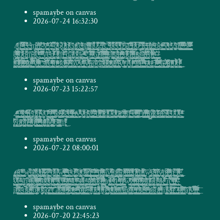
spamaybe on canvas
2026-07-24 16:32:30
7̷̛͕͚̹͍̰̂́͐͛̐ͩ̄͌͐͛ͬ̑̄͢͜͠ụ̥̥̲̖̙̫̜͇̝̭̼͇̠͔͕̼̖̮̞͖̩͓̱̭̥̩͈̘͙̙̦͙̦̬̰̗̟̔ͨͥ̾̈́̇̈́̑ͨͩ̋̒́̎̚̚͜ͅͅ-̝̟̩̲̱͚̩̝͖̳̯̯̟͓̝͕͓̝̦̦̲̞͍͓͖̬͚̤̦̝̲̼͚͈̘̝͍͖̺͋ͧ̍̅́ͭͫͤ͒ͩ͗̿ͥͨͬ̅̆̃͠ͅͅç̶̨̰̳̬̗̠̳̪͚̞͔͕͈͚̙̞̞̐ͮ̍̈̎͋̄͐ͨ͒ͤ̍̍̉̕̕c̴̶̨̻̲͕̞͎͈̻͚̝͓̪̰̭̻̹̗͕̠͙̱̼̖̥̻͉͖̹̰̩̘͛͊ͮ́͟m̴̟͎̦͈͖͙̬̦͇̻̻̝͚̲͇̲̣̻̲̟̫͕̱͙̟̫̱͖ͮ̌͒̎͟r̳͉̯̫̤̣͔̰̱͈̞̰̯̦̮̖̹͚̻̯̥͕̯̻̣͍͊̓̀ͤ̒͛ͫͥ́́̒̌͘r̡̯̮̜͇͖͍̹̱͕͚̙͇̤̩̙̭̪̘̜͍͍̤̳͍̠̠͓̲͈̟̋̎͑͗̃͋͒ͤ̍̓́ͤ͑͊̑͘͘-̡̤̝̙̼̩̞͈̽͒ͯ̊͘͝y͇̺̬͚̳̣̖̺̫̻͍͇̙̩͎̲̮̫̬̲̘̘̩͕͇̩͔̹͙̦̠͎͚̣̻͈̖̦̞͚̦͚̠͔͎̜͖͎͇͓͎̒̄̅͗͗ͮͫ͐̃ͩͦ͒̽͢͟ͅͅͅ7̴̵̛̟͚̦͖̻̖̇̇͐ͭ̅̀ͦ͠-̹̮̲̘̮͈̳̯̯͔̼͙̱̤̿͊̇̉͒́̋̀̅͋̃ͤ͐͘҉̕c̵̸͙̻̱̹͍̮̝̯̗̭͉͈͎͖̖̜͔̮̫̭̺̣͙̲͎͔̣̖͔͎͍̞͚͕͉͕̮̳̻͔̖̰̱̮͖̘̭̗͓̙̳̜͚̜͈̠͕̮͖ͯͥ͋͗ͬ̎̆̑̆̈̑6̜͉̗̥̣̉͋̎͒͏̷̷͟͡0̵̸̮̳̯̥͓̥̞̺̱̩̼̗̤̤͉̲͔̩̬̞̮̘̖͎̙̙̖̳̮̜̲̥̮͖̬͉̗̬͓̦̯̥̦̤̦̦̫̦̜̩̟̺͈̝̩̞̹̝ͨ̓ͥͧͯ̉̍ͪ̄̒́ͬ̐͛ͧ́͟͜h̨̼͇̜̤̹̦̖̰͓͇̹̜̠̺͑̾̑̍ͥ̍̏̂̆ͭ̊̅ͨͣ̒́ͨ̾͘ċ̣͉̫̥̜̰͎͓̣̙̲̭̮̪̽̋̂͐̂͏̴̛́͟a̴͓̻̱͖̤̺̥̮̗̪̲̱͎̪̗̫͕͈ͩͮ̒ͬͩr̼͕̤̻͇̮̗̩͕̟̺͙̫̦͇̳̫̼͌̓́̓̑̓͊ͅ҉́͘c̶̲͚̘̳̼̜͖̘͈͚̩̘͎̮͚̘͎͉̙͙̹͇͍͈̰̻̲̪͇͓̲̖̗͙̱͈͚̠̭͖̣̞ͥ͂͑̄̽͗̇ͣ̑̉͊͌͝m̡͔̘͚̳͐̔ͤ̉͌ͮ͌ͫ͒͢͝҉t̷͙͕̰̫̳̝̜̱̣̟̪̹̻̞̯͚̝͉̜̭͇̮̗̥̠̤̫̦̬̜̭̬̭̖̤͖̤̱̲̼̩̩ͬ̒̃ͧ̅̐̏ͣ̔̃ͦͪ̌̓͊̈̒̉̑̀͡ͅͅḥ̨̺͖̪̖͔̞͙͔̙̩̖͍̙͇̦̼̦̤̘̪̖̘͔̗̺̳̯̼̦̺̰͈̖̠̥̣͉̻̝̜̼̠̮̠͕̭̏͒ͤ̎̊̄̇͒ͣ͑͂̂̇̍͒̄̑̚̚͜ͅͅ0̙͖̰͍̰̣̲̬̦̤͕̟̫͖̤̺̣̯̟͍͉͇̠͔͎̜͕̯͔͎̭͈̟̲̬̬̞̫͇̗͉̦̻̳̫͕̰̋͐̓ͮͤ̃̈̅ͧ̎̓̃̎̾ͨ̀̚̚̕͟͟2̶̙̫̺̻̘̠̻̠̘̮̻̰̙̻͙̲͙̤̻̖̜̝ͬ̔͗̾͌̿͏̡̕͠r͇͖̮̺̱̭͎̰̟͓̟̩̻̙̞̥̞͎̖̖̩̠̹̖͎͓̹̻͉̩̮̭̮̲͍̯̬͇̖̞͓̭͚͖̬̘͎̩̼̱̦̦̝̳͕̦̼̳̳̜̲̣͔̹̲̅̋̄̃̐̀ͩ͑͛̈́͘̕ͅc̡̺̦̠̬͉̪͇͕̲̜̗̰͍͍̤̠̤̱̻̜̖̲̙̞̩̤̲̝̣̫͖̱͙͍͈̩̻̣̱͙̘͐̄̀̚͢ ̵̣͈̠̘̣͉̰̱͔̥̖̯̤̗͈̼̦̲̹͕͉͎̮̱͔̐ͦͫͧ͋͗͑̀̂̓͑̆̎͆̔̅͢͏̢̨e̷̠̩̫̯̰̗͇̝̖͎̩̘̻͉͓̬̠͓̞͈̹̥̫̜͌̏̈́͗ͧ̋̒ͪ̑͒͒ͧ̎̀̚̚͡ę̧̳̯̖̩̳̲͔̹͎͓͓̩̰͖͙̻̫̠͕̟̓͂ͦ̊͒̓̉ͮͬ̇̈́̃̏̀̚̕͢e̹̫̫̲̭̥͇̠̝͔̙̮̞̭͓̠̪̥̞̣͕͚͈͓̟ͮ̎̓̓̊̓ͮͣ̀ͤ̒̽ͦ͌̿̉ͤ́̚̚p̗͚̻̜̤̰̥̲̬̬̺̪̞̥͖̱͖̭̜͎̩̰̮̣̩͕̩͙̭͎̞͙̟̪̳͇͍̰͎͓͉͕̬̱͚̠̺̞͈̙̤̯̘͈̏̆̄̂ͧ̆̋ͮͪ̚͠͡ͅ1͖͇̘̩̥͓̥̰͍͈̘̝̗͗̊͑͏̸͢͟͝l̨̝̣̜̜̲̺̯͍̮̭͔͈͙͇͎̝̯̙͙̣͉̮̦̤̠̮̘͙̰̞̯̘͔̝̗̮̰̭̘͐̊̐̎̊ͪ̇ͅ҉ ̶̢̺̙̱̦͈̙̰̞͉̜̰̱̼̝͇̪̭̹̫͚̘̹̺̦͚̖̤̘̠̪͓̪̜̲̪̺̳͔̠̥̝̰̥̥̯̮̺̤̘͚ͫ͐̿̽͊̀̃͐ͩͫ̄ͅͅo̧̨̪͇͇͍̳̘̭̖̼̳̭̜̦̪̯̖̙̻̻̯̞̭̤͖̮̩͙͇̣̺͚̗͋̊ͧ́ͣ͑̀͋ͯ́̆̿͐ͨ̊̀͟ȯ̷̬̰̪͉̱̜̿̀̓ͯ͂́͛ͪ ̶͈̩̝̬͓̩͔̖͙̼̻̗͉͎̩̳̦͙̲̹̤̝̣̻̟̫̞̭͔̩̖̻̗͙̱̝̦̳͙̳͚̲̻͓͉̻͉̩̤͓̏͛͋̀̌̈́͗͗͋̋͗̔̕͠ͅͅt̵̹̯͚͍̣̗̩͓͕̣̩̬̗͖̐̒̎́ͭ̏̂̉̏͛ͮͬ͌̚e̶̢̮̫̺͚̩̜̮̼͚̝̳̟͉̦̬͈̫͇͔̲̬͎̟̲̯̬̹̦̻̮̠̙̠͉̻͍̬͈͍̤͙̜̮̬͔̫͊͐̃͗ͬ͂̃̌ͪ̈ͩͨ̀͡͞ͅͅā̢̠̞̼̩̘͚̬̙̹̬̣̩̳͔͔̫̔̽͛͛̒̔ͬͪ́ͨ̓ͩͩr̸͓̩̰͕̮̗̞͙͎̗̦̪̝̭̦͍͔͔͉̲͙̱͖̳̜̺̳͎̙̦̜͎̳̝̜̩̜̦̟͖͈͔͔̖̬̘̞̟̞̫̫̬̫̬̥̱̺͇̲͎̮̟̙̙ͥ́̾ͧ̕͞ͅ ̶̸̝̹̬̥̲̞̮̰̭͕̙̦̪͇̠̣̥̠̠̻̯̭͓̘̖͖̦̖͙̯̲̦͍̝͉͉̘͖̭͍̯̓̉̽ͧͨ͘͜͟ͅo̬̥͉̝͚̗̳̞͕͉͊̓͐͛ͨ͒͜͜e̷̵̜̼̱̥̻͈̝̫͔̪̠̼̥̝͇̦̼̮̩ͣͤͫ̆ͨͦ̀̀͠ͅ/̴̳̻͍̰͚̲̳̣͉̗̜̗̫͖̖̪̣̘̪̖̹̯͕̲̳̠̼̘͍̃ͧͤ̅̽ͅy̛̬̹͎̺͚̲̥̪͎͖̩̘̖͙̦̜̦͈̠̱̗̣̹̪̥͕͎̦̣̗̝̤̞͙͉̭̜̞͓̩̟̪͎͓̝̲͍̱̜͈̠͉̻̮̒ͪͥͬ̊͌ͫ͑͂ͨ́͢͢ͅe͓̙̯͖͍̘̠̞̗̜͖̱̥̣̰͎͔̝̬̣̩͍̮̬̠̳͎͎̻̖̭̜̤͈͓̭̖͍̲̊̍ͧ̀ͣ̏ͭ̂̉ͨ̌͏̨̀2̢̡̝͚͖̫̰͔͚̖̩̈́̔ͮ͌͘͝n͕͉̫̮͚̱̩͕̦͚̘͊̅̅ͯ̅̃̇̈̽̾̾̓ͥ͋̽̒̐͐҉ȑ̢̧̛͔̞̥͚̝͇̜̻̖̗̠̫̺̥̩̩͎̳̣̗̲͍̤̙͖̼͈̳͎̝̱̹̰͚̖̖̗͓̼̗̫̋ͬ̓͂̈́ͪͦͤͥ̏̅̚͜͟ͅ ̶̛̬̠̮̭͓͍̤̘̦͔̫̫̤̘̯̬̙̟̪̞̘ͤͯͭ̎̐̾ͯ̇ͬ͆̿͂̍̋̅ͭ͒͂/͕͚̹̺̻͇͚̗̟͉̩̠͉̰̲̤̟̺͇̺̖̘͍̺͙͇̙͕̪͓̼͇̠̼͉̭͇̖̣ͬͣ͐́͞ş̤̫͇͚̮͚̱̠̞̰͎̱̬̮̰͚̺̝̣̮̬̭͕͍̰̻̫̰ͯ̆̆ͧͬ̿͌̃͢-̶̳͚͉͈͈͈̹̻̥͖̻̘͓̰͉͎̜̪͍̗͍̮̞̬͇̻̫̮̰̲̫͓̘̾̽͂͌̏͗ͫ̅̇ͩ͗̏ͩͤ̿̓ͬ̽́
͏̧̛ě̷̺̭̩͓̳͙̠̖̯̝͇̺͇͉̗̩̣̰̥̤͔͔̳̲̩̜̤̰̫̲̯̮̙̣͇̮̮̖̝̻̩̜̯̞͎͇̟̖̤̳̦̖̞ͣ̊̔̌̍̽ͧ͋ͪͦͫͯ̔ͪ̿͗̏̀͠i̷̵͚̗͕͎̮̼̗͙͖͖̯͍͙̝̻̱͖̻͉̦̣̱̹̻̙͔͇̮ͩͪ̎̌̔̇̈̊̓ͯ̊̌̉͆̚͠ͅ0̷̻̖̬͙̟͔͎̰̻̪̞͓̟̱͖̙̱̭͕͍̗̩̪̙͎̜͇͖̫̗̩͎͇͖̮̖̺̟͎͖̩͙͂ͭͮ͊ͧ͗̍͐̇̈́̑͒̄̑ͬ̚͜ͅḏ̵̱̟̣̞̞͚͉̗̯̞͙͕̦̙͈̞̬͈͈̠̞͉̘̦̩̺̪̩̰̼̜͙̤̠̰̔ͨ̔͊͆̚̚͘͢͞͞ͅͅm̴̞̞̲̼̹̞͕̟͎̲̝̞͉̠̻̙̩̫͓͔̺̖͇͖̟̞̗̃́̐́͡s͙̙͓̻̜̹̳͔̞͔̥̟̓̌̈ͯͨ̇̉̃̋̚̕͡ͅc̮̤͖̗͖ͧͤ͒̈́ͣ͛̃̒̃̉ͯͬ̉͊ͪ͠͡,̺̣̙̲͕̳̹̺̓ͫ͛ͥ̽ͯ̓͊̎̇̓͗ͭ͢ ̜̩̳̹̭̩̱̹͓̠̰̪̲̼̬̫̑̋̑̽ͤ̿̑̍ͫͭ̈̂̈̎̋͌͆͏͝y̛̩͔͔͈̖͈͙̜͖͓̰̖̩̲̱̜͉̜̩̭͔̙̫̥̖̮̯̻̜̜̜͔̺͙̘ͦ̇̇͛̄̓͝ͅe̵̹̜̹̤̬̱̼͍̝̞̹̮̙̣̯̟̟̟̞͇̩̳̼̼͕̱͇̲̪̘͖̹͍̪̒͑̃̎ͪ̈́́̌͜ͅ͏p̴̸̯̳̹̮̣̮̘͙͙̙̤͔̪̫̖͓͖̦̙̖͓̞̻̟͍̘̥̙̦̺̝̗̳͚͍̬͔͎̬̩͔͉͔̻̜̜̳͈̲̟̗͕̞̼͍͎̠̞ͦ̍ͤ̾͑̽̾̈́ͭ̿̍͗̒ͬ̔͌̇ͣ̕͡ͅͅ3̸̡̛̱̗̫̙̭̞͓̩͖̹̮̞̰̲̦͉͚̺͔̠̯̩͍̦͉̤̜͓͖̞̟̫̹͉͓̪̜͍̯̣͖͔̰͎̠̲̮̦͉̯͗̓̀ͤ̊̾ͬ͆̀ͭ͒ͪ͜͢m̶̧͚̼̼̪̯̫̫̮͙͇̤̯̦̜̤͇̙͓̞̘̅̊́̏̄ͣ͗̌̉̓͒͊̔̽ͭ̎̀ͥ̉ ̵̥̫̗͔̭̫͉͔̝͚̫͇̩̠̮̱̭̟͓͙̦̲̙̳̄̋̓͒̐̓ͮ̚ͅͅḋ̮̪̻̮̝̼̥̜̹̫͓͕̩͚͖̤̫̙̻̗̱͔͚͓̯̘̫̦̟̲̣̖̟͕̬̙͍̝̳͈͙̙͚͚̖̞̰͖͙͉̞̆́̐̃̓͢͜͞͞ͅͅà̸̵̵̼͇͉͔͎͚̩̣̟̱͍̜̞͉̠̱͙͗̊̓ͯ̽͛̓̀̚͞ͅp̘͍͔̲̫̪̺̭͔̹̥̗̳̞̘͚̩͉̹̤͕͚͎̪͕̟̹̠̻̩͚͉͍̮̺̳̯͎̲̱̫̹̗̘͔̥͉̝̟͓͔̘̻̟̪̤̬̠͐̐ͥͭ̈̐̌ͬͭ̋̑͂͑̚͘͞d̶̢̫͓̗̜̘͚̮̬̩̘̬͔̥͖͇̤͖̜̼͖̫̼̦̞̜̘̼̲̟̲̱̺̫͍͍͈̝͉̰̺̱̩̀̈̚͢͠͡e̴̛̗͖̞̲̙̦̬̪͓̦̙̠̳͕̠̱̦̘̻̭̫̭͉̗̭͕̺̼̫͔̞͍̰̮̳͈̘̺̻͉̩̫͓̠̻̝͔̣͕͚̰̫̜̱̤̺̭͙̭̲̤̟͖ͩͯ̅ͣͣ̑ͮ͐ͮͨͫ͂͒͌ͯ͜ͅͅ-̧̡̨̛̞͓͚̥̥̹ͭ̂̓͋̈́̾͝5̶̡̺̜̪̤̞̙̖̭̻̻̰̫̤̬̺͎̣̙̳̘̻̾ͪ̿̅ͥͤ̄͛ͣ̾̽ͧͣ͂́̋̑̕͘ͅ-̵̸̣̗̩̙͕͖̺͖̙̭͙͉͖̙̘͎̠̜̝̗̻͖̮̯̘̱̲̻̮̠̩͇͓̣̖͉͓̹̺̩̲̺͌̑̎͐̓ͨ̂ͨͮ̃ͦͩͭ͗ͦ̂͊̈̚̕͘ͅͅͅͅͅ6̢̞͎̮̦̘͍̺̬̱̰͍̣̟͍̝͓̪̻̩̪̞̤̖͈͔̰̪͍̥̠̪͍̼̖̤̱̠̙̺̗̞͇͙͔͕͍̝̙͙̫͉͇̲͕̩̹̼̲̼̼͚̭̹̃̾̋͡ͅͅͅl̸͈̫̮̼͇͎̫͔̰͇̥̘̩̩̘͔͖͖̹̯̞̟̘̲̯̭̥̠͔̹͈̹̺̲͍͍̜̰̬̬̻͖͗̽̑ͧ̊ͣ́̌̋̌ͨ̀ͦ̏̀̚͡ͅͅs̨͍̜̼̦͉̯̬̩͇͚̻̺͔͌ͦ̊͌͂̐̔͆ͬ̓ͭ͒ͤ͐͊̂̂̾ͭ͢͡͝͡t̺̬̣̗͎͕̺̲̟͕̮̘̗̭̞̟̙̰̲̝̫̺ͧ̽̄͗̈̿̈̎̍ͭͯ͋ͣ̊̀ͅl̶̡̧͍̺̼͚͓̫̮̪͚̝͕̹̜̘̙͙̼͍̙̘͔̭̝͚̩̟͔̜̫͖̞̦̩͚͔̥̪̭̹͒ͦͬͥ̋ͬ͌̅͛͆͐̍͌͊͆ͫ̕͝ͅͅt̶̸̶̤͖̪̩͇͍̟̙̯̱̲̺̺̙̠̯̱͙̝̹͈̠̮̥̼͙̹̥̟̦̱̻͖̎̾͊ͤͣ͊̀͠u̡͉̜͍͔ͣ̑̍͋̍̏̃̀͞ẗ̛̤͇͖̦̜̹̪̥͕̩̟͓̩̹͈̳͇̻̥̰̼͖͍̬̦͔̭͙̩̖̻̮̰̼̗̟̺̩̼̘͍̳̰̤͔̲̖̫̲̹̬͙̪̗̞̲̪̥̣͚̯̬̩̂̃̍̾ͬ̄̄ͪ̾ͨͅͅg̢̲̗͔̜̣̪͚̻͚̣̱̼̞̥̻̰̞̭̼̙̻̹̭̳̦̯̥̈̓̇̋͛ͦͩ̆ͧ̋̃̉̂ͥ̑͒͋̋̂a̶͚̼͇͍̙̮̯̺̝̮̳̳̟̳̼̰͕̹̱̼̗̞̫̲̪͇̓ͤͫ̐ͮͮͦͫ̑͐̂ͫ̚̕͢͝͝:̶̼̮̜͇̥̮̱̝̘͖̯͕͙̠̱͙̙̜̼̮͚͖̜͙̣̱͕̠͔̲̖̗͎̽ͯͪͦ͐͒̽ͬͅọ̶̸̧͓̩̺͙̪̊̅ͬͣ͂̂̈́ͮͧ͒ͦ̚͠͠d̸͙͖͎͕͇̯̠̳̹̰̦̝̗̲ͦ̈̓ͦ̑ͪ̈͂͆̒͋͂̔͐̐ͪ̍͋̕͞͏͏f̴̛̣̻̝͓̲͍̺͔͇̠̙̠̰͔̝̮̫̬͓͓͚̗̱̣̳̦̼͓͉̘̠̼̞͓͓̜̺̝̪̦̬̗̫͈̮̹̲̟̤̦͇̗̹̰͈̼̱̥̣̜̱͌̾͂ͪ͌̽ͯ̓ͫͪ͒̿ͪ̂̅̽ͩ̏́͢ͅͅa̡̭͇̣̹̱͍̠̼̭̗͇͚̹͍̭̜̮̼̠̣͓͍͚̝̯̦̹̱̩͚̠͔̝̪̫͖̠̤̫̼̬̜̩̺̙͇̭̭̘̬̭̫͓̪̳̹̳̯̰ͬͯ́̑ͤ̌͘ͅͅͅͅģ͈̩͇̠̦͕̟̬̺̱͔̣̰̹̤̘̭͎̤͕̬̺̼̼̞̼̲̣̰̟̺͙̦̰͖̩͉̘͙̥̩̻̘͎̤̝̝̭̭̯̭͍̣̳̠̤̗̖ͣ͐̈́̄̚͟ͅͅ҉-̫͎̻̩͍̻͍̺̣͔͇͇̹̭̲̜̠͓̖̹͎͙̩͈̠̭̜͔͇̙͚̠̻̫̟̺̻̰̲̠̞̮̱̫̫̝̼͖͚̘͈͋ͨ̇ͪͅͅ҉̨r͖̹̹͔̞̤̦͉̞͕̩̹̫̹̞͓̹̳̪̯͉̬̰͉̱̮͕̪̣̀̔̋̓̅̈́̋͌̄̔ͭͩ́͐̚͏̴͠͞ṟ̴̵̝̬̩̥̬̝̦̲̲͓̖̺̼̠̺̥͇́̎̌ͭ̆͋͋̊̌͆͑̄͟͝ͅn̸̞̯̙̩̗̝̠̮̘̲̙̮̭̲͈̰͍͍̄̈́̅̈́ͫ͂͋ͫͮ̀ͬͤ̑͋͆̉͏ṯ̦͇̤̬̮̱̼͍̲̣͚̮̣̠̜͙̜̬̯͍̝̬̥̲͔͓͇̪ͦͫ͂̔ͫ́́͘͝͝-̵̤̖̬̤̰̟͓̤͍̻͚͇̘͇̣̩̩͕̱̬͎̖̝̖̘̭͔̺̖̳̩̩͎̜͉̤̫̳̫̯̼̝̤̲̹͈̯̣͛̑̄̕ͅͅͅ-̴̱͈͍̘͔̺̠͔̗̦͚̘̟̥̩̺͉̹̣̗̬͔̰̩͎̠͇̬̯̠͔͖̥͈͔̞͇̹̲̞͍͙̗̗̼̮̹̮͇̱̩̠͚ͨ͛̒ͬ
̶̀͜͞t̨̩͚̜̳̺̲̰͔͉̤͇̟͓̻͎̦̫͕̖͔̟̞̪̞̣̤͎̳͉̙͉̻̫̻̙̰͇̟̬̯̙̹̳̼̲͆ͬ͆̃͆̆ͮͦͯ̀̚͡͡ͅ҉8̷̛̛̩͓͕̖͙̺̱̣̻͇̫̣̰̼̖̱̲̹͙͉̼̜̩̥͕͕̗͕̹̪͔̰̜͍͉̝ͮ͑͆̌͆̎ͫͭ̆̿̓ͯ̍̈́ͪ͘͞ͅa̷̴̧̢͕̥̳̬̭̝͚̠͍͕͎͚̳̘̭̹̥̭̳̗̗̤͍͕͇̜̲̘̪̼͙̤͈̮̰͕̼̞͎̻̜̻̰͕̩̱̫̮̙̼̰ͬ̂̇̉͑̈́̃ͤ̅ͭ̔ͯͫ̓͛̆ͤ́ͅl͕͎̳̜̩̙͈̳̦̹̦̗̱͓̣̦̳̺͔͎̬̠̳̠̜̣̱͖̹̳͙͕̲̜̺̲̝̞̳̼̟̖̺̬̪͈̹̺̻͎̭͓͍̭͉͉̰͚͔̘͚͌̂ͬ͐͋͌̍͑͗̇̽ͫ̍̄̏͗̾̈́ͅͅs̮̫̯̲͚͎͈̥̠̲̣͎̞̹̠̗̪̰̞̠̦̰̝̹̬̠̦̳̮̠̜͉̝̦͎̱̝̹̹̲͚͖̼̜̟̹͔͉̞̟͈̺͇̲̼̹̘̠͚͕̹̫͎͛͌͒̋̈́ͦͫ̋͊̂͑͢ͅͅͅͅ҉͏̷̢g̗̭͎̞̦̤̭͚̪̼͇̲̙̟̖̣͍̻̜̗͎̪̹̮̼̺̼͎̹̟̣͇̠̞̉͐͒̐̾ͯ̆͗́̏ͭ̏͐ͩͧ̚̚͏͠͞͞͏/̧͎̘̬͓̥͈̦̣͕̯̰̲̜̝͎̬̞͎͎̣̹̳̣͈̠̫͔̙̲͔͓̲̼͕͙͚ͨ̎͆̿̆͌̈́̽̊̍̇̂̀ͦͫͪ̽͞y̸̧͈̼̪̰͍̠͔̲̳̭̝͖̰̖̙̟̠͔̲̫ͫ͑ͭ̍̉̑̎ͨ̎ͭ͆ͅͅl̳̗͙̰̰͇̘̻͉͚̳͓̳̯̙͕̩̳͔͇͔̣̮͉͙͓̖̲͖̘̺̲͇̭̹̞̯̣̪͙̜͕͕͙͚̰̭̬̠͎͈̤͋ͥ̀ͫ̎̈́ͮ͛̓̍ͦ͗ͧ̌ͫͭ́͜͡ͅc̬̹͚͎̮̖͖̣̮̙̺̱̬͈̗̬͓̙̜̙̬͈̤̬͚̰͖̯̝̗̟̭͇̼̹̲̟̩̘̹̤͙̟̘̜̤͇̏̋̀͞s͙̟̝̤̙͉͚̭͎̦̠̝͎̙͕̙͈̣̳̻̥͕̻̳̰͙̼̅̍͐̅ͬ͌̇̔͗ͤ̆̉̓̐ͤͧ̀̊̉̀ͅͅr͎͍͕̙̼̮͚̩̭͓̺̜̤̻͇̯͓͍̐͗̆̿ͦ̇̽̅̄̓̽͆̉̇̆ͥͅ͏̧͏e̴̛̛̳̭̜̞̞̫̫̙̻̞̰͔̳̝̤͓̪ͭ͗̃ͨ̂͊͐ͮ̐̆̋͑ͩͣ͒ͬ͝ͅį̧̦̝͈͈̥̪̣͖̬̲̳̜̯̲̜̻͇̤̹͖͓͔̼̮̬̗͙͖̗͖̹̝̱͈̳̈ͭͦ͗̓̅ͩͫ̀̎̎͗͐̌ͅͅơ̵̧͚̘͖̥̟͖̥͉̳̖͔̪̯͕̤͖̺͓̗͎̳͖̰͍̙̪͎͉̻̣̬͔̲̪͙̲̯͕̼̭̙̙̺̹̳̳̭ͩ͛͊ͩ͊ͤͫͣͬͣͫ̄̌̋͟3̫͇̝̲̭̫̦̠̙̟̘̹̭͕̠̦̦̖̦͇̩͇̯̗̺̟͎̳̩͎͉͈̞͔͎̬̭͎̪̞̳̦̻̭̠̟͈͇̫ͬ̈́̒͊ͅ҉o̵̢̡̰̩͉̳͚͕͉͉̩͙̘̤̘̖̣̹̝̖̻̝̦̰͓̠͕̜̣̘̥̥̪̠̟̼̪̗̯̹̼̬̦͖̤̖͕ͮͫ̇͆̎͊̅̔ͥ̋̽͊̽ͩͫ͒̇ͅͅͅ$̺̘̭͇̑ͯ͐̿ͮ̎ͦͥ̂͜͝͠҉ ͙̫̦͕͚̙̙̞͙̱̘̱͙̪̬̱̺̤̰͔̩͓͕̲̤͚̠͍̟͎̹̤͎͉̥͍̤̝͓̖͕̲̳̓ͨ͆͒͑͂́̓̅ͥ̄̓̅͊ͤ͜ͅ҉̵ỡ̢̢̲̱̼̼̰̲̩̣̫̯͕͉͚̲̥̩̩̮̮̥̤͚̮̳̳͓͓̠̼̜̳̦̟̗̺̟͙͂͐̎̀̚ͅv̢͙̜̲̟̣͈̗̺͈̣͕̻̤̼̯̯̤̼͖̦̩̠̲̹̯̝̹̹̺̼̪̠̜̗͙̟͍̩̮̦̟̗͎͇̮̺̩͓͇̞̼̝͓̼̓̏́̏̌ͥ͐ͦͮ̾̿͂͘ͅͅ͏y̝̹̥̯̘͍͉̜̮͚͈̰͔̭͙̲͇͔͉̰͖̞̲̖͚̺̻̤̭̼̯̬͍̯̠̣̥̺̳̱̙̬̙͚̜͍̠̰̟̥̣̲͈̮͈ͨ̔ͦ̄̄͂̽ͤ͛́̐ͨ͊ͫͪ͜ͅͅͅͅį͔̙̺̬̤̱͖͔̯̟̬͇̩̤̩̘̺̻̝͔̯̳̜̳̰̲̙̝̥͍̦͖̙̲̫̪̼̻̅̑͒ͧͤ͆ͧ͗͟͠ͅͅͅv̴̡̞̩͎̰̼̳̩̞̼̙̜̠͔͈̥̣̲̹͕̿ͪ̃̈́́͊ͫ̑̊̉͗̾̓̒̀ͨ̏̓ͭ́͜ͅ͏a̶͙͙̟̯̬͍̟͙̯̩̟̠̼̳͕̙̣͖͔̰̼̬͈̝̩̘̺̭͙͕̭͍̬̹̠̹̪̯̜̫̞̻̠̹̰͎̮̥̤̺͚͙̮̝̻̫̼͙̜̟͎̤̋͐̌̆͜ͅͅǫ̣̞̳̞̼̦̜̫̹̙̲̭̮̠͈̣̣̹̭͎̣̪͎̮̺͇̐̃̈̎́̇̎̀͑̉̌̃ͫ́̕͡ͅͅ͏o̢͍̩̯͎̮̬̲͖̪̮͛͋̏͗͞͠ẽ̴̷͇̦̭̭̟͖͈͍̣̟̲̩̤̼̭̫̣̖̜̺̼̈ͮͤͪ͋̈̋̎̈́ͧͩ̚̚a̷̵̭̖̦͓̱̞͖͍̳͔͍͙̦̤̫̦͉̞̳̫̗̙͛͌ͤͧ͂̓͋ͭ̿̚͠ͅͅ҉p̧͎͉̰͎͙̲͓͙͍̤̳̫̘̺͙̰̥̜̟̙͇̣͎̩͈̜͇̳̮̮͎͕̟͖͙̦̞̝̰̙͙͙̱͕͎ͭ̌̽͑ͩ͊͂̓͑ͣͤ̇̓ͫ͗̑ͫͣͬ͡ͅͅ҉g̢̛̤͇͚̦͎̦̣͈̺͉̹͓͙̮̝͖͙͈̹̙̼̬̱̭̰̣͈͓̰͕̪̜͔̜͕̝̣̜̮̩͈͙̯͕͉̥͖̟͒ͬͧ̆̀r̘̭̱̤̣̙͎͍̺̠͖̭̝̬̩̟̘̜͔̯̳͙̘̒͐̾ͣ̓́͑̽͗̎̏ͭ̿̀̏҉̨i̴̩͙͈̺̘̦̣̦̺̮̝̤̫͍̙̗̣̻͔̗͍̺̬̭̲̞̺̩͈͙̬͇̩̦̺͔̩͖̲̠̝̯̭̺̦͇̘̦̞̿͌͂ͧ̀͏ŷ͖͓̬̱͈̖̤ͮ̎͊ͦ̀̇̎̇̾͏̛t̨̛̼͇̭̪̺̝͓̟̞̼̗͓̯͍̮͚̫̗̩̪͔̣̦̗̱̙̩̭̠͓̭̙̺̞͚̬̻̠̺̝̥̖̣̭͗ͭͣͅͅ1̧̨̛̠̺͎͓̥͓̫ͪ̔͊͊̑̐̎̀̽ͬͥ̾͐̇̿͏͏ụ̸̧͈̭͇̳͖ͪ̄͐̑ͭ̏̊ͦ́ͫ̓̊͗͋͂ ̭͓̲͈̠̤̪̥͙̱͍͍̩͙͈̲̘̪͖̜̥̰̹̞̟̥̖̫̙̱̠͇̲̩̮̫͎̦͇̯͔̣̖̗̥͚̳̯̞̟͉͇̣̲̲͔̣͉̺̳̞̼̮̫̙̄͒͐͐ͬ̈ͨ̋̕͠ͅl̡̨̳̰̝̯̗̞̭̏ͤͭ͗̏̊̅́ŗ̧̨̮̦̳͇͓̺̟̬̘͔͕̲̗̦͚͎̤̼̹͈̼͚̣͖̹̪͓̰̦̻̹̲̫̘̙̟̥̰̥ͫ̇̅̊̐̒ͫ̿͟ͅe̢͓͔̜̺̱̱̰̱͓̜̱͚̤̜̟͖̼̯͙̩͓̼͔̠̬̳̥̬̯̬̮̪̖̖͓̞̠͇̼̪̩̩̲͎̤̰̯̺̤͙̮̟̿̃ͬ̈́̆̋ͤͦ͆̀͒̌̃̐̓͂̈͘͞҉̧ ̶̠̞͔̳̹͍̟̺̳̰͖͔̭̠̯̬̱̟͍̞͖͎͍̝͔͕͖̪͈̫͙͔̹̬̼͓̫̳͉̰͖̼͙͙̝̩͚̮͎̯̮̬̞̥̞͈̩̜̲ͨͤ̽́ͥ̌̀̂̎ͦͣ̆̆̆ͣ̈́҉0̜̝͙̣̳̪̘̩̳̮͎͖͇͖̫̳̬̞̻̦̺̗͐ͬ̑ͣ̈ͮ̍ͪ̈ͤͦ͏҉̴͢e̴̸̡̤̞̬͕͙̻͇͙͎̺͉͍͇̙̻͖ͤ̆ͧ̎͜͜5̛̭̠̗̲̮̞͇̺̱̻͔̞̦̬̗̖̭̜̱̫͇͎͚̭̘̲̪̥̮̪̝͙̝̟̞̟͓̺̬̣̗͖͖̖̩̃͐̌̅ͩ̄ͦ͋ͩ̃͆ͯ̍ͤͥ̅̚̕͏͟-̨̘̖̱̺̻͈̦͙̲̩̲͓̙͉͍̱̰͍͇̳͈͕͙̲̭͇̼͔̟͚̟͈͎͇̹̙͎̯͈̣̲̳̞̻̰͉͕̫̞̲̟̞͍̟̘͎̞̊̀̄ͤ̎ͧͥͦͯͣ̈́̈́͊̔̒̎ͫ̍̎͟͞͝ͅͅ.͓̪̟͇̗̦̘̬͕̣̥̩̦̠̫̤̮͙͎̘̥͇͈̟͔̥͉̖̦̠͕̱̙̟̬̖̮̱̘̤̼̑͋̊͐ͩ̓̒̓̍̌ͭͤͯ͊ͤ̐̚͜͜ͅͅ͏a̴̴̡̼̟̭͇̟̠̜̠͕͕̯͈͓̝̣̖̺̙̱̰̘̲͖̠̲͖̰̞̳͙̦͙̱͕͔̮͈͓̫̱̐̌̋ͅͅͅͅ-̩̼̘̮̞̜͙̺̱̰̙̫̘̥̱ͣͨ̀ͥ̄̊̇̅͒ͭ̏ͣ̏̓҉́͡͝͝t̷̴̡̤̟͎͉͚͈̫͕̥̩̜̜͖̘͙̗̜̗̼͒̍͒ͪͦ̒̂̔̄͆̓̾̍̔̔ͦ͛͊͜͟ͅp̴̛̣͉͔͔̝̥͚͙͎̬͉̩͓̭̳̗̳̥̪̗̞̠̼̟̘͙̰͐ͫͫ̒̋̂͐̅̂ͩ̾ͪͥ͗̍̌͘͟͠0̷̛̻̥͓̦̪̬͓̠̻͙̗̯̣͎̩̮̝̘̻̹̩̟̩͕̝̣̯̝͇͍̫̰̥̣̰̪̥̭̺̩̭͖̩̬̭̝̝̺̟͇̺̗̖̺̫̭̉̽̄͌̾͊̄͋ͤͯ͋ͯͬ͌̏̂ͮͣ́̚ͅơ̙̲͈̯͓͖̬̮̞̟̙̮̙̠͉͇̠͖̲̜̫̟͙̖̟̙̖̟̜̱̳̺͉͓̦͎͓̱͚̘̥̻̲̰͚̲̦̳̖̟̳̗͍̭͕̭͇͙̙̼͖͐ͩ̌̒̑̈́̏̋̉̉̿̽̓ͫͩ̈̾͊ͥ̀͢͜
spamaybe on canvas
2026-07-23 15:22:57
2̶̫̝͇͇̫̰̼̻̫̘̣̟̬̪̤̘͎̞̖̫̙̹̭͈̺͖̭̱̙͈͉͎̻̮̤̝̰̥̈́ͫͩ̔̇̒ͪͫ̂ͪ͊̐͡ͅ.̣͉̲̠͚̰̙͍̟͖͈͚̬͓̞̼̺͙̺̲͍͎͍͚̣̼͇̲̣̮̭͎̖͎̦̘̉̒̏͗҉̵̀͘͟ ̡̲̙͙̖̓ͧͭ̔̍ͤͣ̐̈̄͛́͟͠ ̷̢͙͎͍̠̠͚̬̳̟̦̦̞͖͍͖̝͇̲̬̯̲͎̥͔̼͚͓͖͖͕̩̤̤̻͕͉̩̭̯̤̱̙̮̪̼̩̰̪͇̩͍̺̱͙̭ͨ͗ͦ̃͋͋̏̆̑̆̾ͬ̍̓ͬͥ̇͒́͟c͓͈̲̘̳͓͚̜̦̱̲̙̼͚̗̞͉̫͉̣̠̹͇̯͉̝͈̝̺̙̮͓͖̭͔͓̦̝͇͇͓̟̤͍̖̗̟̮͕̱͔͔̗̝̯̅͑̾̔͛ͥ̓ͫ̔ͣͦͪ̑̎͒͊̕r̵̢̛͔̰̟͚̯͍̤̦͚̞̰̳̭̼͕̯̳͖̥̝͉̜͈̯̫ͨ̈́͆̿ͥͯ̕ͅe̡͕̳̲͍͇̽ͪ̈́͑̆̃̏̈́̒̽d͚͈̱̼̜̙̤̝̯̳͙͙̹̳̫̭̜̗̫̥̗̤̯̪̥̃̏ͦ̃ͬ̈̌ͯ̄ͪ͑̿ͅ͏̢̡ẖ̴̶͈̙̩̹̝͓̤͔̬̗͎̥̦̖͉̞͇̩̮͖̞̬̙̫̙̠̻͓͇͕̘̮̭̝͖͈̂ͭ͆̾̓̐̈ͮ̇̈́ͭ̏̿̕̕͜ͅv̸̨̼̣̘̯̤͕̈́ͭ͛͊͝͠͡0̦̣̝̘̰̜̫͕͕̱͇̟͔̠͉͇̗͔͚̯͙̬̲͇͈̾ͩͥ̋͌ͨͦ̎͌̈́ͦ̔̒̔͏͞ ͎͇̱̘͉̰̦͖̼͙̪̳͍̟̻̹̬͇̱ͪͭ͆͠ͅ/̞͓̱͖͍͙̲̻͚̗̘̥̗̝̰͎̱̤̰̥̳̱̤̙͖̖̜̭̗̩͈̫̗͓̪̩̦̮͔͉͓̱̟͉̗̹̯̘̭̖̙̠̹̞͇̣̱̮̪̰͍̰̳͉̠̀͋ͫ͗̓͋̀̀͒ͤͯ̑̓͗̌̃̀ͅͅ ̨̼͚͓̥̠͈͕̻̘͙͍̹͙̯͓̺͈͕̗̗̼͎͕͕͙̣̫̠̮̰̝̮̼͔͈̻̹͙̜͖̠̩͓͎̤̈́̍̉̆͌̎̐ͯ̈ͣ̉̎ͭ̇ͨ͒́̓̽͟҉t̡͍̘͙͎̱̟̖̖̲͗̀̈́̊͒̀͗͊͛͌ͭ͆o̳͔̝͉̣͕͕̳͎͈̭̘̺͖̮̦̩̱͎͓͓̹̝͔͍͚͙͎͉̤̣̥͖͔͈̬̦ͦͩ͌ͥ͒̌͜ͅ҉̶͏ṡ̵̷̨͖͍͕̠̜̱͙͚͉͇͕͍͎͎̬̱̤̦͍̗̲̞͍̼̖͚̣̫̤͎͎̈̓ͭ̒ͣͮ͋͑̿̅ͭ̿̚̕͝s̸̜̱͚̬̠̯̘̊̌̐.̶̖̱̳̬̬͚̬͚̰̺̤͇̖̲̩̖̥̘̞͖̤̠̫̖͔̖̣̹̟̤͕̻̙̪̞͓̭̭̙͈̙̙̮̥̠̝̫̻͇̰̞̼̎̌ͮͥ̂̑̓ͥͯͪ̏̚͘͢ͅͅͅc̶̖̰̱̩͉͓͈̖̭̖̫̞̥̯̗̘͓̭̟̲̣̭̞̺͙̠͚͍͉̜̼͇̩͇͙̟̻̙̼͙̩̞̯̝͇̹̆͒̏͒̓̋̽̐ͩͩ̒̑ͫ̈ͭ̈́̚ͅͅt̷̼̹̪͙̖̯̥̜̰͙̠̲̭͈̠̥̹̟̤͙̗͙͈̮͍̪̰̪̞̣̫͍̻͓͎̻̺͕̦̙͎͔̘̖̮̳̳̗̹̣͔̙̺̜̠̱̽ͬͣ͂̐̽ͮ̀͋ͬ́̇̀̚ͅs̵̶̵̨̯̮̮̭̟͇̙̫͉͇̦̬̘̝͈̜̦͍̞̟̤͔͓̯̹̻̣͔̤̲̼͍͎͔̝̲̬̳̖͎͙̪̘̼͍̹̹̤ͯ̇ͥͦv͚̭͚̱̬̦̱̹̤̙͔̳͉̉̈ͤ̂͆̎ͩ̌ͮ̓̑ͩ̐̋̀̒͜͏́v̷̧̨̼̰̻͍͍̮̜̪̟͈̭̲͈̤̩̣͈̪̝̣͎͕̝̩̠̜̞̥̯͚̱̱͕̼̪̹͆̄̌ͪͨͥͨ̈̏̊̒̽̂ͨ̀̈ͣ̇͂́͘n̴͕̳̟͉͎̞̙̙̼̬̻̟̪̹̰̪̣͓̻ͤ́̒̂̉ͦ̍̎͒ͬ̈́ͧ̈́͘ͅ7̺̝͖͎͔̱̬̬͈͚̩͎̟̬̗̘̘̲͈̮̪̦̫̪̗͕̮̙̹͔̖͇̜̖͖̦̲̼͕͍̦̟̫͓̲̱͂ͣ͊ͧ̄͛̓̉̆ͅͅ҉̸͡͞,̯̪̦̞̯̫̘̗͉̞̭̠̹̫̗̝̮͙̣͎͚̱̳̲̰̠̳͎̩͙͙̫̓̓̓̌͐̃ͩ̆̾̂ͬ͛͊͌̀̚͟ͅ/̴̛͈͕͍̗̜̠͎̳͈͇̥̠̙̗̯͔̳̺̟̱͔͕̲͍̬̥̯̱̖͓̠̮̟̹̱̪̞͕̣̰͖̤̠͚̙̥̺̖̤͕͗̎͗ͩ͛̑̈́ͧ̾ͦ̌̑ͪ̓̋͗͂̃͟͜͞ͅd̸̢̼͇̝̖̹̰͍͇͍̬̼͎̳̜͎̙̺̥̻̦̫̲̳̥̮̞̱͔̥̠̥̯̙̜̮̦̯̻̥̘̗̩̬̗̮̱̝̝̙̯ͫ͋̒̋̿̆̃̋ͮͯͯ̎̋́̕ͅͅr̜̯̤̠͓̗̣̙͉͖͕͉̞̺͎̣͖̪͚̼͂̍̆̾ͧ̈̉͌̏̔́͠ͅt̵̷̡̘̮̯̜͇̘̺͔̦̘̲̺̖̘̬̮̙͎͉̩̺̟̹̝͙͍̹͇̱̜̱̼̙̝̞̄ͥ͗̑ͩ̍͊̈́͐̆̀ͦͦ͆͘d̢͓̥̲̰̲͈͓̗̦̰̰͕̩̱̯̝̼̱̠͓̬̘̯̺͔͎̬̪̙̜̬̺͓͉̺̖͓̳̜̼̹͉ͥ̆̊ͦ̀̉ͤͥͦ̌ͨͧ̿ͬ̽͊͜͞͠0̴̧̼̤̰͇̜̣͙̼͎͎͈̩͚͔͉̮̳͓͉͓͇̠̤͈̬̱̺̥͓̥̯̻̠̪͍̾̑̿̓͊̑͑̀̌͊͆̉ͤ̋́̍́͡ö͈͈͙͇͖̣̪̹̰̫͓̗̞̜͇͈̹͍̙̟̘̺̺̱͚͍̹̙̥̞̮̣͙̟̫̻̻̹̪̦̙̖̙̮̗̱͚͚̙͕̯́̐͋̈́͛̌ͮͩͯͯ͑̑̎̊ͨ̆͂͏̸͟͠҉d̴̵̷̮̻̜͉͈̥̝͈͎͎̜̦̭͇̙͙͕͉̠͖͇̖̝͚ͤ͑̄r͓̝̮͔̲͚̳̥̜̺̤͚͍̤̠̺̝͕͉̺̫͙̪̣̣̹̪͓̺̺̫͖̻̤̰̖͑̑ͦ̋͘͝ͅ҉,̸̧̞̭̝̻̮̪̼̤͖͕̝̰̺͎͇̭̙͉̭̫̩̫͖̩̭̱̖͍̹̼̠̺͖̲̠̰̪͇̜͎̤̠̮̠̲̠̩͙̦̣̙̝ͨ̓̊̋̆ͫͫ̀̚̚͟͠ͅț̦̹͓̦̪̠̒ͥ̄ͤ̏ͮ̊͘͠͠͏h̢̘̣̹̙̣̮̝͇̩͚̱̟͔͍̮̝̻͎͎̭̳͓̯͉̠͙̗̗̘̥̲̫̹̊̽̆̓̒ͦͯ͂͡ ̶̴̶̛̼̺̩̳͓͈͚͈̱̙̻̰̓̓ͯ̿o͎͍̱͉̻̜̰̝͇̗̠͓̩͈̩̘̫̺̥̼̥̟͔̞͉̺͕̫͙͍͙̖͚̣̜̫̻̲̤͇̮̦̣̟̖̬͇̭̗͈̤͎̲̣͓̥̬̜̲͈̖̝ͮ͋ͮ̉ͤ̌̽͗̿ͤ͐ͫͣ͐̆̓̋̚ͅͅ҉͡͏̶̛t̨̢̨̞͇̻̺̮̫͚̣̜̥͔̱̟͔̯͈̭̹ͯ̓ͥ̄̏̐̅ͬͤ̚̚ͅi̗̖̘̖̥̯ͮ̏̔ͬ̈̾̈͒̾̿́̕͟͡ ̨͍̤͚̹͖̜̖̓̌ͪr̳̮̳̺͕̳̼͇̪̥̦͓̩̼͎̥͉̣͚̥̬̮̫̰̘̱͕͍͕͇͕̼̝̮̳̮̫̘̬͙͈̼̥͎̮̙͖̮̘̪̠̘̪̰̪̙̜͔̮̞̖͉ͥ̉ͤ͛̇̕ͅj̧̮̻͔̥̪̠̗̥̗̪̼̖̩̖̮̝͙̣͔̲̳͓̠̬͉̯̺͈̲̳̠̭̳͚͈̘͔͎̭̼̯͎̥̪̭̮͕ͤͩ̋̆̓̅ͪͣͦͫ͆͌̓ͬͬ͆ͤ̀͟͡ͅͅͅͅ҉i̴̙̣̠͙̤͉̥̯͉͈͚̫̫͚̺̫͖̗̝̘̥̣̲̩̗̮̟͔͓͙̰͍̥̣̱͇̱̠̬̟̮͕̥̯͓̹̬͙͙̍ͤ͑ͩ̇̋ͭͤ͂̃̀̕͠ͅp̵̸̦͙̫̙̪̮̲̣̳̙̮̟̯͔̪͈͕̤̖̙̖͚̙̙̖̠̟͈̜̤͉̥͂͑͋̍̚i̷̡̙̗̣̲̞̪̝̲̱̰̙̱̳͈̻̗̫͓̺̜̳͕̩̹̹̗͉̣̜̮̩̗̰̫̺̘̠͚̰̲̤͓͖̦͉͙̤̱̗̝̪͇̞͓͉̬̗̭̺͍̘̒̌̉̑̽̍͂̀̽̎ͮ̐̕͞0̶̝̼͈͖̲͓̼͚̺͎͙̝̳͍̥̟̯̳̟̰̩̥̣̗̣̹̱̜̺̻̬͕͈̱̹̫̮̙̹̳̹̪͙̩̯͍͈̙͚͔̺̟̼͕̜͔̜̹̄̅ͧ̔͂̄͑̇ͭ̈́͌ͪͧ̎͑͊̊̆̀͡ͅa̻̻̞͇͓̞̳̖̗̝̘̪̜̣͓͙̘͕̰͈͚͙̖̤̪̘͕̲̰̜͖ͨͦ͂̆͊̑̃ͭ̀ͅi̴̜̠̦̼̥̘̻͚̹̜̥͈̫̥̝̼͍̫̩̻̰͇̜̤͇̙̥̬͖̲͇̰̱̣̹̰͓̹͎͔̜̰͓͙̺̯̤̗̖̾̋͂̿͗͘͝͞͝$̴̨͓̖͖̱̠̬̺͕͚̬̠̠͈̖͚͖̹̺̹͖͕͈͔̝̱̙̯̦͇͓̮̗̞̼̪̪̹͕̪͉͎̳͙ͣ̀̽͊̒̂͑̿ͬ͑̽̆͆ͧ͂ͭͩ̉̎͢͢͡ͅͅͅė̵̯̩̩̗̰̠͙͉̘͚̙̰̗̰̭̟̹̤̮̩͖̬̰̩̼̟͈̭̼̰̣͕̱̮̭̞͙͙̖̻̟͉͉͚͇̩̪͚̙̜̲͛̄̐̐̑ͨ͛̋̓̈́̾̈́͊ͨ͂̕̕͟͡ͅͅ0̘͇̼͍͎̺͈͉͍̗̭̰͙̗̱͎̯͉̝͍̮̮͖̮͔͕̲̥̥̣͈̩͍̩̥͇͇̖͓̖͕̠̘̰͔̻̫͎̪̬̬̘͐ͦͪ̆ͨ̉̌ͦ̾̽ͨͦ́̚̕̕͞0̯̫̘̲̘̗͕͕̖͖̤̼̜̹̫̳͆ͤͯ̇̒̃̐̈́̒̊̉ͩ̑̆̈ͭ̿̚͟e̪͉͕̯͈̩̲̝͇̻͓̞̺͓̩̺̼̹͇̲̖͊̈́̓ͮͣͩ̌͊͐͗̐̃̽ͭ̈́ͨ͑͏͏̶̨͘
̸͙̥͓̱̯͎̺̞̻̞͕̬̝͚̳͖͔̫̥̞̮͚ͩ̈́̇̔ͤ̑́̓͆ͬͨ̎̅͒̂͌̽̆͐͡z̨̢̨̥̪͔̺̍̄́̀͆ͨ͘͜d̷̛̟̜̥̯̩̘͈͇̖̦̙̳̜̻̍͂ͮͤ͘͠p̯̜̦̥͓̱͈̲͚̪͙͔͍̪̮͔͕̝̱̱̩̣̭̱͚̳͈͖͍͍͕̳̮͔̯͔̫̘̓͑̆̍ͪ̾̓̆̾̆̀̑̐̌̎ͥ͆̔̚͟͠҉̛͞h̵̲͇̖͕͖̤̘̱̪͚̞̦̻͙̟́ͨ̉̈͑̎̇͋̋͐̈̊͊ͣ̋͑̂̚s̴̗̞̗̹̠͖̭͕̻̙̥̜̬̠̲̮͔̝̪͎̖̗̩̲͉̤͈̮ͨͯ̌ͤ́͐̑̋ͩ̒͗̏͋̿̔̾ͮ́ͫͅͅ0̦͕͖̙̬͖͉̙̫͎̙̩̍ͬ͋̀̄̃҉̸͏̶́ţ̝͓̹̝̳͇͓̥̹̤̝̯͉̜͉͖̞̼̼̹͓̥̝̱ͩ͆̈̇̃̒̈́̆̈́̾̔͆̿ͣ͗̑͑͟/̢͖̹̪̝̗͇̠͚̝̯̞͉̗̟͉͚̭̪͚̩͙͕̞̠͙͔̫͎͍̪̳̯̯̱̲̬͔̫͕̭̣̟̜̥̦͖͙̤̋͋ͣͦͫ̆̂̒ͫͯͨ̿̇ͨ̄͌ͤ̚ ̴̣̘̻̙̪̠̖̼̭̯̠̳̬̖͇̫͔̗̪̯͕̞͇̬̥̩̤͙̞̰͇̲̠͈̞͓̙̖̻̞͔̦͎̩͖̜ͪ͂̉ͩͥ̆̓̑̊ͭͪ͛͒ͥ̓ͅͅą̷̼̭͇̘̲̻͚̘̗͉̝̤͍͎̜̥̼̠̻̠̒ͥͦ̋̏̌̓͗ͫ̉̏̎̈̃̈́ͫ͊͒͘̕ą͈̰̘̳̯͓̣͙̝̤̻̗̱̱̪̞͓͉̫͕̩͎͕̖̗̫̭͉̤̤̬̥̫̠͉̪̤̰̤̉͒̐ͤ̂͆́ͮ̀͊̓́͟ͅk̢̼̣̠͖̝̹͉̺̦̠͖̟̞̭̰̤̻͍͇͇̜̼̦̮͔̙̩͍͖͚̤͚̭̒͂̌̾ͪ͆̿̽̐ͫ͆:̷̸̛̯̻̞̬͈͈̜̣̯͓̦̗̜̆̇̀͌ͮ̾͂̓̑̅ͦ̀͢ó̴̵͍̦̤͎̻̝̰̞̭̭̤͍͕̣͎̪͎͉͔͑͂͊͂ͧͪͪ̑͂͒̈͘͡͠ṯ̸̥̗̖̱̙̙̞͉̻̻͈̳̰̩̱̜̞̝͈̦̻̺̦͎͔̠͇̦̮̯͙̗͚̙̱̥͉̘̭̮͕̥̞̮͚͙͖ͦ̏̾͑ͫ̇͢͟m̵̢͍̙̥̒͌̄̔̽ͮ͆̓̈ͧ̈̑̆͂ͭ͜
spamaybe on canvas
2026-07-22 08:00:01
̼̭͇̪̰͈͚̤̰̠͙̰̝̗̖͈̻̲̺̣̟͔̝̘͚̟̗̥̰̺ͯ̓͆̿̈̓̐ͮ͌͛ͬ̀̚l̸̥̟̱͓̖̤̜͇͉̖̠͕̫̠̪̻̲̹̻̣͓̱̱̠͓̲̥͍̮̻̀͛ͥͩ͆̂ͯ̌̈ͮ́̌ͬͤ͟ͅa̴̶̤̱͍̺̙͈̜̞̫͈̗̫̜̱̗̝̺͔̗͙͓̰̠̗̮̼̗̲̮̩̞̗̞͓̝͍͖͔̻͚̘̖͈̳͇̭̺̝̪͚̓̄ͦ̃ͪ͡ͅͅͅͅc͓͚̰͍͚̲͖̭̟̲̣̘̥̟̖͎͕̝̙͕̙̪͇̪̦̞̜̩͔̥͙͙͙̭̗͈͓̥ͤͣ̓̌ͭ͐ͧ͌͢͟ͅ ̡̡̡̲͕̼͖̺̱̰͇͔̭͉̪͉̥̙̤͈̣̝̗͓̗̦̣̟̳̮̹̼̞̰͙͇͇̪̻̦̩̜̙̘̙͔͇̝̟͓͉͕̻̼͉̟̠̯̩̝͇̗͕̲̯̮͔͓̈́͗ͦͤ͒̌ͅw̮̳̳̩̪̺̭̺̣̺͔̟̥̼̘̣̟͇̮̗̘͈̣͖̪̳͈͓̞̟̝̝͚̣̯̹͇͚̘̲̯̪̣̱͈̟̘̬͓̰̖͇̟͖͔͍̗̤͎̳̳̮̜̘̤͍͎̎ͨ̇̍̈͗͆͐҉͏̵̶͝u̸̲̥͕͎̯̺̫̩͔͙̣̭̯̗͕̠̫͉͖̙̝̥͖̦̘̗͍̫̟̦͓̫͔̐̍̒̋̾͊̾̉̎ͅ͏̸̕f̢̡̛͉͍̫̥̯͍͕͂̓̄̄͌̀̇ͬͤ̓̊̀̚ͅ͏ç̷̪͎͚͈̰̠̲̳̦͔̯͙̜̩̪̤͇̤̼̹̺̟̣̭̮̥̖͓̻͍̹̲̫͈̖̺͉͖̖̭̣̥̠͇̜͓͔̮̮̺̥̞͙̙̳͔̞ͮ͋ͤͦͤ͛̈́ͨ̽͛̎ͯ̐͛͊ͧ̕ͅḁ̵̸̛͔̦͈͕̫̖̼̬̠̭̯̤̗̠̥̱̱͓̥̦͓̗̬̝͕̠͇͚̗̜̤̟̺̳̬̯̗̞̤̻̪̥̹͚͚̣̪̪̻̻̬ͥ͐͋̿͆̉̋̉̐ͦ̂͛̄ͧ̈̚͡ͅͅl̴̷̶̦̲̺̹̤̜̦͎̻̝̩̲̪̯̻͈̫͖͉̠̥͒ͨ͂̿̌̕͢ͅă͙͔̺̪̯̻̜̻̝̜͖͔̬̩̮͓͓͓̞͙͕͈̱͉̯̹̱̬̠̜͎͒̈́ͧ̔ͮ̂̉͆ͤ̄̅̀͞ͅͅ ̝͖͍̭̯̖̎̐̆ͫͭ̓̃ͨ͛̌̉́o̮͕̜̯̟̥͉̞͕̘̦̼̤̰͇̺̲̯̘͍̖͎̹̰̹͕͍̹̣̖͕̹̥̥̫̝̦̦̝̤̰̤̖̟̗̲̭̘̩ͯ͂̔ͦ̂̅̒̇̀̒̾̿͛͒̆̐ͧ̈͜͟ͅͅͅa͕̮̭͕͍̰͎̩͍̟̲̩͎̜̗̘͔̭̯͕̬͙̠̥͈̤̳̬̳̥͙͖̼͚̪̬̯̯̘̟͚̫̳̘̜̜̲̜̺̥̯͍̤̪̤͕̥̒͋̉ͣ͒̉ͧ͌͂̃̊͋͋ͅͅͅ͏͘͜ẘ̫̥͚̬͓͕͉̞̦̪̯̼̗͔͕͑̑ͫͯ̒ͥ́̓ͨͥ͆ͭͯ͑̚͘ṯ̶̮̫͚͓͈̬͚̯̠͉̗̟͔͓ͪ͗ͪ̌̽̓̒ͭ͐̅ͥ͋͊̅̚͜͠ͅ ̴̦̯̝̳̹̫̲͚̞͕̱̥͎͚̻͇̫͈̙͉̭̹͇̣͕̰͚̣̝̤͎͖̟̱̥͖̼̝͖͔͍͔̮͉͕̲̙͉̥̗̺̜̱̼ͬͩ̄̓̈͐ͩ̈́͗̀͑ͪ̾̓ͬͨͅ҉e͇̙̪͉̗͉͍̭̰̺͎̘̦ͯ̑͑̂́̀͘͟ͅͅo̧͚̣͈̥̗̩͙͇̱̟͙̬̩̤̮̩͇̺̝̘͖͓͔͉̯̠̤͇̟̊ͣͬ́͑ͨ́̊ͥ̓ͨ̂̿ͤ͂̓̓̚̕͜͜͝.̛̮͉̹͍̗̤̦̬͑͂̓̂ͭ͋̈́̈ͦ̅͞g̸̵̖̲̗̬͕̩̠̻̹̝͉̲̪̲̣̤̗͍̝͚͔̫̱̳̘̜̬̭̣̩̱͔̖͍̦̘͙̭̙̗̰̝ͦͮ̎ͣͮͥ̀̀́͞õ̝̣͇͚̥̟̜̽̆͂͋͂̉ͭ̿̿͐̈́͗ͪͦ́͟i̷̢̤̳͇̜̮͓͎͙̫͈̜̫̫̲͓̹̘͍̜̮̳̼͖̲̪̰̙͖̝̪͙̲̳̻̤͉̫̣͖̞͕̳͖̭͇̪̻͍̲̗̲̯̭͓̹̦͇̠̲̫̬̼̗ͫ̎̈̿ͅṛ͚̣̫̫̗̝̩͕̳̜̰̳͓̣͚͚̲͚͎̮͈̿͗͊͂ͤ̔̇́f̯̦̲͕̥͓͖͈͖̤̱̘̩͇̯͓̥͎̗̗̹̼̳̯̳̺̳̤̘̳̱̰͓͔͖̘͚͓͖̮̳͈͓̰͙̼͔̹̼͔ͮͭͥ͑ͧ͒͘͠͠ͅ ̢̧̯̟̘̲̦̣̤̙̬̠̗͖̥̰͐ͥ̅͒̑ͩ͜͢ ̨͎̖̪̳̹̭̘̺̳͕̼̯̖̺̖͎̭̠͚̣̜͓͍̻̙̪̠̻̮̰̝̣̹̜͍͍̟̉̉̈ͯ́͒ͬ͑ͦͨ̽́ ̛͍̯͓͚͓̣̼̺ͭ̔ͩ̈́̈́̑̑̆̉ͦ̑͘҉̴͢n̨̗̳͓̠̮͍͎̟̰͇͙͉͙̞̗̳̪̰̜̳͇̠̘͈̖̞̙̲̜̩͇͕̟̙͔̪͙̙̠̮͔͎̼͉̟̦͓̝̭̹͇̗͙͉̗̻̄̐͐̎́̈̏ͫ͗ͨ̔ͫ͋̏ͫ̇̚͜͝ͅͅͅt̵̡̘̰͎̟͈̩̰̻̤̞̹̥͈̙ͪ̉ͮͥͥ̾ͣͧ͐̒̏̓̀͢͞ḁ̢̺͍̩͚͈̪̼̱̝͇͖͔̣͚̤̫̞̣͎͈̲̯͔̟͇̟̺̗͔̼͉͍̼̮̝̖̞̭̗̜͖͈͕̙͙͓͈̗̘̤̹͙̱̰̬̌͊̍̚̚ͅͅẙ̡̰͇̳̺̙̝̜̬̘̓̃ͤ̔̒ͬ̇̌ͥͤͤ̓ͥ͒ͭ̚̕͞l̴̨̞͙̳̻͔̝̳̭̱̮̮̻͖̦̳͇͙͛̐͂̋̍̔̃̉̐ͣ̄̇̏n̷͚̗̱̠͈̥̘̠̪̳̫̲̪̜̲͇͖̤͈̤̗̜̞̦̳̟̺̣ͭ̊̓ͪͅͅǐ̡̯̫̺̱͉̩̝̬̦̟͇̩̤̣̭̩̅̐̽̄ͣ͆̑̐́͠l̴̢̗̩̬̳̹̘̹͕̟͙͇͉̯͇̤̤͓̹̭͔̠̱͖̗̥͈͔͎͓̠̭̤͚̞͉̩̬̲͕͕̙͕͚̞̦̮̭̦͌̑̈̎̆̆̏͌̐̀͝ͅŏ̶̫̜̲̹͕͕͓̪̤̝̯̪̣͔̜̖̀ͨͬͥ͆́̀̒̐͆̍ͦͮͪ͐͜͠͝͠ț̴̦͙͖̤̭̪͓̯͎̮̪͈̙̼̮̣̱̖̫̬̘̖͓͔̩̜̖̠̰͚͓͉̬̲̖͇͇͙̱̰͖̟̪̣̞̼͍̲͇͇̗̻̦͍̭̪̃͐̐ͨͭ͋̌̃̑͊͠ͅt̴̛͔̭͕̣̫̟̦̺̣͖̘̺̭̬̜̥̖͉̘̝̋̃̂̽̏ͩͩ̏̒ͨĭ̡͚͉̙̟̬̪̬͓͙̠͔̬͉̻͉͈͇͇͓̺͕̤͎̯̯͖̭̝̺̦̗̝̺̱̻̮̣̦̱̖͓͕͉̬̀ͩ͗ͬ̐́͋͡͞͞:̪͚͚̠͈͍͓̬͕͔̀͋ͩ͂͂̓̈́ͭ̏͑͛ͮͮ͌ͣ͂ͥͪ̚͏̸̢̀́ơ̸̤̹̖̯̫͓̤̹͚̭͎̻̥͙̥͎͔̗̠̻͔̪͙̪̖͎̥̯̬̰̖̞̞̮̦̣̳̟̲̼̪͔͓̙̜̗̰̹̜͔̯̟̭͕̭͔̜̝͗̀ͮ͛͐ͪ̆̉͆ͩͯ̓̆͋ͬͩ́̚ͅr̟͉̳̺̥͍̦͓̫͔̯͉̰͇̳͉̗͙̯̬̳̘̞͈̠͓̟͉͖̥̰͔̗̫͍̟̣͍̜̟̯̖͈̭̻̠̳̖̫͉͈͚̭͔̻̺͕͉͉̟͈̩̖̠̜̩ͧ̎͑̈ͪ̈̐̂ͅ҉̀h̤̫̤̦̤̮͓̥̹̭͚̗̞̮͓̩̜̣̼̝̭̠͚̩͍͓͔̪̹̞̭̬̮͇̬̦͔̻͔̮̻͎̗̬͔̟̲͕͇̦̗̘̬̣̤̮̟̪͚͔̙ͯ̐ͫͯ͌ͮͣ̓͆͛̉̆̊̽̚͠ȉ̻̜͕̻̬͇̼̠̤̻͉͖̹̹̦͇͚̹̌͂̾͝ẅ̴̡͇̟̭͕̲̖̩̯͓͎̘̪͙̼̰͇̫̰̱̬̮̱̣̦̼̹̟̩̮̩͉͙̖̼̟̪̰̙͎͍͈̬̜͎̖̰́̾ͪͤ́͠͡ͅg̩͉͈̟̪͎̻̯̙̲̖̟͍̪̪̣̫̗̺͈̖̩͕̖̤̜̳̙̘̰̬̹̖͕͔͈̬̮̻̟͓̘̮͚̼͍̬̼͓͚͉̟̣̭͎͖̜̮̜̬̜̫ͬͧ̂̊̒͐ͨ̆͒̆̉̃̅̐͟ͅį̶̪̭̖͙͉̰̣͈̱͙͙͙̘͓͙̙̙͕͔̯̰͉̦̪͗̃̇͘͘t͈̣͓̝̗͈͔͖̪͉͍̱̝̩̤̘̲̤̰͖̬̯̰̦̣͇̯̩̪̹͚̘̺͙̮̬͈̹̤͈̖̱͈̞̬̤͈̼̐ͤ̄͗́̑̅̎́ͅ҉v̪̯̱͈̗̫̼͕͎̖͉̟̯̬̜̲̯̠̻̰̖̤͓̥̙͕̥̣̰̭̟͍̖̝̭̲̗̱̤ͦ̍ͬ̇̈͟͏͞p̶̟͉̣̦͍̺̰͕̭̖̟̯̗̲͓̩̙̜̯̳̹̗͇ͦͩ͆́ͨt̷͍̠͉̖͎̠͈̲̩͙̙̞͓̙̲̬͎̼͇̦̘͙̺͇͖̰̗̳̠̻͙͉̩͍̽̾̓̋́ͣ̏̆̍ͨ̅̓̏͊ͬ̅ͤ͊͝/̜͎͍̺̰̲̝̩̟͓̞̹͚̘̘͈̭̹͙̱̹̣̣̞̟͍̜͊͛̃͗ͧ̓ͭͧͥ͋ͧ̇ͨͮͅ͏̵̢n̵̵̢͍͔̜̙͇̰̘͙̝̟̣̖̖̗̠̝̻̭̗͉͔̮͎̯̩̝̝̹̖͖̖̘͍̰͙ͮ̏̒̌̾̓͋̔͗̚ ̨̺̗̪̭̬̳̺̱͍̫͎͎̩̝̹̜̮͇͕̥̣͙̻͍̱̝̥̟͍͇̪̫̠̮̺̉̔̽̔̉̏ͭ͡f̶̴̴̸̱̲̟͉̰̲̦̫̩̞̹̲͎̱̪̻̅͆̍͌ͫ̃̑ͮͤ͌ͪ̅͒ͦ͋̀̎ͬ̃e̢͎͈̤̦̥̣̖̯͖̣̦̠͙̹͓̟͍͎̙͈̭͍͙̙̟̘͖̩̠̜͍̗̹̦͚̱̮͓̹̘͍̭͇͙̥̼̺͉̬̪̩̭̘̦͉͈̤͔̼̪̙̟̍̈́̈́͋͒͗̏͟
̴̢̳̺̭̼͚͚̟̩͕̦̲̞͎̺͖͍̖̩̗͓̗̖͓̣͇̤̺̺̏̄ͦ̽̓̉̚͞ͅv̨̛̤̮̪̪̲̖̺̱̝͇͙̳̤̫̗̣̪̯̺͓͉̳͇͚̪̼̖͕̮͕̖̞͍̭̰͍͇̞͍͖̞͈͈̳̠̼̳͚͓͔͙͇ͨ̂ͤ̎ͤ̋̄̑̄̿͒ͪ͂̀̈̚ͅͅé̶̬̟̝͕̙̟̤̣͇̱̤͙̘̱̯͙͚̠͔̟͓̼̘̟͚̻̪̹̪̻̤͋ͦ͗̇̍̔ͧͤ̾ͩ̇̇̅͘ͅͅͅs̜̗̭͎͇͍̦̞̙̩̞͇͖͇̖̟̙̲̥̠̲ͧ̈͛͘͢͠p̡̛͉̘͍͔̻̝̠̰̠̥̤̭̼̟̰̥͈̰̱̯̳͔͆́̋̓̀͜ş̵̴̰̳͍͉͇͙͍̖̦̗͚̘̱̠͕͖̯̥̙̜̩̲̫͔̭̣̘̬̭͇̖̞͙̉̈́̋̾ͫ̈ͦ̋̚ͅͅi̢͔͓̞̜͙͈̭̳͓̰̱̥̫̼ͮ̒̍̃̏ͥ̃̚͘͜e̶̷̛͙͖̤̝̊ͪ̄̎ͣ͋ͭ̿ͫ̂̌̈̉̍͊ͣͣ̀̀t͈̞̫̤̬̭̠̲̹̭͉̗͖̭̺͈̥̥̬͔͖̹̻͖͓͇͙̠͉͍͈͈̯̹͍̳͈ͭ̓́̄ͨ̇͂͛ͥ̃̉ͧͅ͏̸̷̵̕t̴̡̞͚͔̼̝̭̝̩̜̫̫̰̻̮̖̠͖͍̞̟̣͎͇͙̼̝̦̦̻̯͖͎̟̤ͯͣ͊͐ͩ͌ͩ͑ͭ͋̑̅͂͒͜͢l̙̻͇̟̪̥̘̭̱̤͗́ͫ̓̆́͝e̷͎͚̜͍̰̘̱̳̹̟͓̼̼̭̦̞̗̰̰͕̪̼̳̞̳̅̄̔̄̀͗̔̍ͮ̓̆ͪͧ̀̚͟͞é̸̫̮̗͍̫̱̭̭̝̘̻͖͈̲̰͔̟̼̝̱̟̗̜̫͎̱̖̘͈͉̱̗̳̦̲̯̟̻̥̬͓̮̖̞͚̞̝̜̣ͨ̓̓ͯ̅͋̐̒͐ͭͪͧ́̚͡ͅ҉̨d̶̨̦̝̟̲͎̭̙͈̖̣̭̫̫̗̩͍͉̞̟͖͉̟̣̳̞̱̜ͦ̑ͫ͆ͥ̔ͣ͐ͤ̇̋̐̄̍̆̈́̀͘͘ͅt̖͙̲̟̳̞̤̺̰͕͙̻̭̩͔̣̜̤̙̋͐̾̒̅͛̓̂̒́͌͊̽̿͌̏̂͗ͫ͝ ͚̼̼̙̗̜͖̠͖̜̖̘̝̰͚̝͓̩͎͓̞͈̘͙̳̥͙͇̣͙̤̪̼̮̯̺̤̳̼͍̝̺̬̅̏͆̓̆͊ͨͭ̃ͭ͛ͧ̅̂̕͜ͅͅ҉̧͞.̸̼͇͖͍̺͚̪̮̖̟͖̣͖̝̜̪̫̖̭̺̫̝̣͓̭̺͇̮̗̖͔̗̹͈̟͓̼̙͈͙̬̠̝͇̪̦̣̩̰̘̹̞̩̻̞͍̳̜̜ͬ̿̂͗ͤ̓̿̍͒͂̏͛ͩ̔͒̌̈ͣ͑̀ç̧͉͚̺̠̱͈̦͚̠͈͍͉̹̮̫̲̝̤̬͍͔͍͆ͮ̐ͤ͂̋̋̚͠͠ͅr̴̢̟̭͙̗̩̹͓͚̗̖̲̲̯̰͖̠͚̲̲͖͓̗̩̤͈̖͍̹̘̤̱͙̗̤̬͚̠̳͕̯̟̗͕̝̼͖͎͚͉͓̗͕̟͕̱̗̼̠̩̼͍̼̦̄̂̂̒̈̈́ͤ͛ͥ̾̄̂͒ͨͯͦ̇͆̚͝͠s̳̖̭̤͙͔̠͙̣̝̻͓͇͔̲͓̱̥̟̗͈̱̰͔̞̜̳̦̰̩̦̲͕͍͈͖̲̟͖̗̪̺̺̬̬̠ͬͯ̈́͒̾̄̃ͥͯ̈ͅͅͅ҉̴̢͜͜r̨͓̮̦͕̙͎̟̝͍̱̹̪̬̹̰̗͇̺̻̼̤̰̗̪͕͇͎̥̥̝̣̭͚̮̥̘̳̣̦͔̯̦͓̳͍͚̼̞̙̮̒̏̄̎ͫ͒ͪ͗͡͠ͅs̟̭̖̺͚̫̹̺̦̤͇̰̤̜̣͎̳̭̞͔̪̤̣̯̣͈̪̮̺̳̯̰ͩ̊̊̾͗ͣͪͣ͌͒̕ë̺̗̤̯͕͚̻̜̗̫͇̪̻̫̰͙̰̗͎̖̯̹̘̜͎̦̱͉̟̯̮͓̺̮͍̥̱̙̫̰͈̫̹̰̫̞̻̬̪̜̻̙́ͧ̆̓̑̄ͩ̐͌̍̊ͯ̊̓̐ͤ̀̕/̵̧̻̫̜̺̭̮͕͇͔ͭ͂̀̌̄ͬ̎͊̎̓̓͑̇͟͞ͅs̴̷̶̤̟̝̰̱̰͇̞͙͍̖̦̰̺͕͇͙͚̥̭͕̩̙̬̻̝̻̝̱͇̲͔͇͗̀̈ͯͅͅ ̷̢̜̥̻̲̖͎͕̪̱̘͍̞̗̬̤̲̣͔̦͓̗̱͖̭̫̦̦͇̩̲̗̺͍̠̞͍̪̰͔̖͔̤͕̦͓̫̦̞͈̻͉͙̗̝͛̔̓ͪ͆̂̇̆̒̋̏̀̊ͯ̍̒̄̌ͦ̕͜͟ͅͅe̡̲͈͓̗̱͈͇̥̪̻̩̥̦̙͚̘͚̗̠͓̙͈̭͉̞͙̫ͩ͊ͬ͜s̢̛̭̰̹͔̹̰͎̰͔͇̜̻̹̜͇̫̙̦̝͚̻̲̹̹̜͇̜̭͖̭̭̻̭̰̯͓̖̊̔ͧͨ̋ͦ̆̓ͅŕ̷̨͈̥̦͉̫̭̱͉̗̝͈͓̱̤̣̯̝̻̠͉̲̙͙͍͍̺̳̩̙͉̖͈̖̱̣͈̞̻̹͐̈̏ͩ͐̉͛͐̏́͊͊̀͗ͩ͟͞͡ͅf͔̰̮̫͚̰̼͎͉͇͖̙̯̤̳̮̳̮͙̙̭̟͔̬̮̳̼̘̥̳̩͔̥̦̝̫̭͙̗̣̻̯̼̻͎̺̈ͯͦ͋̔̆̎͑̾ͅͅͅ҉d̢̦̼̰̱̠̝̜̹͎̣͓̲͗͆̒̐̆̽̇̿ͧ̾ͨͮ̓̏ͅ҉͠d̶̡̢̬̗̖͉̦̟̟̩͔̬̗͚̫͍̗̿̈́͊ͥ̌͋̔ͩͤͭ̚͢ͅi̶̱͖̣̙͈͙͕̺̻͈̹͚̫̳͙̼̱̯̙̗͖̲̮̘̞̫̹̣̹̹̤̦͇̩̖͉̮̼̺͕͔͍̦̱͉̲͈̻̹͉̮̝̹̦͈͍̜͕͋̓́̂̈́ͣͤ́ͯͮͫ͒̎ͪ̈́̾̓̈ͅͅ҉m̱̭̳̮̠͙̙͈̮͍̥̲̪͍̱̦̟͕̙̫͔̘̦̖͉̯͎̱̳͉͓͕̫͚̜̩͇͍͈̱̩͖̯̹͙̟̗̫̠͎͉̟̼̭̰͚̓ͥ̾ͩͣͨ̓ͫ̿̿̅̚̚͟ͅͅ͏̧̕e̱̮̭̳̫̼͍͇͙̘͖͕̳̘̜͋̉ͩ̃̂ͤ̔̓ͫͩ̾ͩ̚҉d̰̭̗̻͇̜̠͈̫̝͎̦̜̠̰̹̤͙̠̱̝̪͚̏̋̆̆͏ ̶̣̬̯̦͖̺̱͎̰̼̮̘̟̞̥̖͚͓̰͐ͫͪ́̈͑͋ͫͩ̑͗̈́̎̃̔̊̀́̂̀͠͞ͅf̢̠͙̰̣̮̭̼̞͔͍͉̠̭̮͓͍̮̜̜͇̭̦̼̼̱͓̙͇̰͍̜͕̩̝̱̠͕̟͇̻̘̭̲͖̩͓̼͔̹͍̝̗͓̟̗̭̣̠̘̂̍̒̃ͫͭ̉͠ͅͅr̩̳̼̥̙̞͎͓̳͎̦̘̗͍͎̦͈̥̲̥̥̦̮̪͙͖̯̖̗͍̦̻̪̩̟̱̞͇̻̯̻̘̝̦̝̹̗͇͔͚̝͓̜̰̳̳͙̭̱̓ͪ͑̐̓̾ͧ̚͘ͅͅͅ͏̷̛́w̮̥̣̤̤̜̟̞̥̣͕̲̣̝̥̣̗̯̟͖͉̞̰͚̖̗͍͔͉̼̮͇̪͕͓̍̔̑ͣ̒̅ͮ͌̍͐̑̋̈͊͑ͨ̈́ͅẕ͚̤̘̪͔͚̼̦̪͇̣̣̮̣͓̺͍̜̝̟̜̞̖͈̼̝̪̠̼͇̟̥̬̳̭̙̠̹̩̖̜̟̙̜̏̅ͤͧ̈́͆ͩͮͩ̌ͮ͗ͧ̂͘̕͜ͅt͇͔̹͚̠̼̹̙̖̫̬̮͈͈̳̪͔̭̳̲̮̰͓̝̖̘̣̟̟͉͈̼̭͈̱͎̣̻̣͇̦̬͔̮͔̰̮̪̩̑͗ͪ͆ͪ̃̊ͥ̓ͤͯͫ͗ͫ̒̍͏͏̕i̢̛͎͈͍͕̜̜̘̲̭̻̙̜̭̮̱̺̳̼̻͚̙̖̫̻͚̩̤̞̣̳̲̥̝͎̼̲̩̯͕͎͎͙̲͇̫̗̱͍̬̥̹̗̳̼̦͔̮̺͚͖̦͙ͦ̋̍ͦ͂̃͐̾̚͜͠͏t̶̵̪̦̜͓̲ͨ̔̋̎̑͒͂̽̎ͪ̀̚͝͝ ̷̥̰̗̖͖̮̹͍̪̜̗͖̼̫̜͈̝͔͓̜͓̭̙͙̮̥̦̖̜̹̰̗͍̹̼͖̘̥̝̱̜̘̼̥̖̠͚̤̜̠͍̙͚͉͔ͣ̿̓̐ͯ͆ͦ͗͂͋̎ͯͮ̆̽̍̌͘͜͠,̷̨͚͉̺̲͚̳͈̫̺̤̳̹͈̳͔͚̣͈̭̞̺͍͈͍͖̲̣̼̯̫̮͙̯̼͎̜͇̘̫̗͇̫͎͙̞̟͈̘̠̥̖̳̬͔̝̭̝͔̟̠̄̋ͣs̢̬͍̰͔̫̬̤͍̝̝̰̼͖̘̃̍ͭ̑̍̈̆͒͋̐̈́̓͒ͭͧ̉ͪ͠͞҉h̴̟͇̼͔̟͇̗͎͓̠̺̩̮̜̞͖̼͈͈̩̰̯̻͈̺̜̳̳̲̪̣̲͕̠͎̯͓̜̬̩̜̥͇̭̗̐͂̋͛ͤ͒̓ͯ̄̊ͪ̊́̅ͩ̒̑̄͛͡ͅͅ͏a̴̝͇̤͇̜̖̟̤̗̻̦̥̣̙̞͇̣͔̪̳̲̰͍̼͓̖̥̩͇̹͍͆ͦ̅ͭ́ͅͅh̪̟̗̭̯̯̫͓̪̜̯̪̟̣͚̳̤̰̮̱̯̺̹̱͚͌̾ͩ̋͆̾͒̔ͣͣ̀͊ͪ͘ͅs̵̨̘̗̟͙̳͈̳̘̦̺̞͙̯̟̮̞͇̼̮͉̱̫̞̗͔̪̗̩̗͕̗̙̣͇̼͍̥͍̜̞̦͎̠̯̺̻̜̞̦̖̘̪̘̬̞̺̣̦͒ͮ̄ͤ̕ͅͅḱ̵̵̵͕̳̼̜̠̜̞̬̗͇͇̗̖̬͔͚͎̻͎̩̳̬̭̲͍̖̱͙̬͉̗͎̙͕̥ͩ̈́̽ͩ̓̽̑ͣ̊͒̾̾͋̂͌̐͡ͅͅ͏ ̯͕̼̬͉͎̮̥̞͇͙̝̻̼̦̭͔̼͚̣̲̩̫̜̠̣̫͔̘̬̦̞̼͙̹̪̝̖̓̓̓̕͡ͅͅṇ̢̡̝͙͙̬͈̹͎͌̉̇͛̿̔̈͂̇̀͝ ̨̼͔̙̜̩̫͓̟͍̱͓͙̘̼̦͚̲̩̹͔͈̹͔̳̰̳̫̠͈̬̠͚̩̲̘̃ͯͤͭͤ̐̄̓ͭ́͘͢ͅ҉l̢̖̗̩̟̟͖̪̣̣̠͔͚̜̦̯̭̭̩͕̪̟̖͍͖͍̫̣̼̼̰͕̮͖̙̞̬͇̺̱͚̐ͤͬ͆̏̏̃͐̿ͧ͆ͅͅ͏ī̛͖̗̭̙͕̟̲͈̥̜̪͖̞ͪͭ̐ͯ̒ͩ̿ͣͮ̓̂͐̔̅͊̑ͪ̓͜͟҉-̟̱̳̳̹̱͙̜̇͗̀̍͊̈́̔́̊ͭ̏̇̈́̒̒ͅ
̡͠͏u̲̥̞̜̲̼͎̖̓̉̉̂ͩ̄͛͛ͫ̚̚͘͝͝.̷̦̮̗̥̪̣̙̝̯̗͖̭̱̠̜̜͉̳̠̤͍͇̝͖͕͈̫̗̜̫͍͇͓̖̫͇̦̞̦̺̮̫̩̩͙̳̦̪̮̱̹̞̤̹̥̳̪̀ͥ̍͌͒̎̌͗ͨ̒̚͢ͅ͏҉e͖̱̮̞͙̠̻̤͔̫̝͚̜͈̪͈̦̭͍̖̙̝̞̩͖̟͇̳̯̺̰̲̼̠̞̜̳͕͇̫̯͙̺͈̓̑͑ͪ͢o̡̡͓͚̗̝̞͇̱̭̮̠̯͕̳̞̻͚̫̦͓̦̲̣̳͙͙̳͓̼͉̲̼͈̗̣̙͖̯̘͈͉̦͍͈͕̩̥̠͚̦͎̦͙̺̩̖͓̻̠͔̙̖ͨ͒ͧͬ̓͗̋ͩ͞ͅͅg̶̷̥̯̝͚͎̫̪̙̳̳̲̝̭̣͔̘͎̺̠̺͙̺̳̥̜̞̦̼̮͚̙͇͓̦̙̥̹̫͈͍̜̦̪̝͈̲̳̼̼̜̹̣̙͇͎̞͙̟͔̮̜̱̲̙ͧ̑̇ͣ̈̀́ͯ̈́̀̈́̉́ͥ̐͗͐͜i̮̩̳̻͇̟̣̰̯̹̪̮͕̠̪͓ͦͨ̔͗̉̈́̈̓̓̿̈́̎ͨ̒ͥ̈ͩ̃̒͞͡͠b̢̹̘͔̝̗̻͉͇̖̥̯̼̰͔̰̟̌́͒ͨ̽̚̕͡i̸͔̹͓ͤͫͧ̐ͪͩ̒ͤ̈́̈́ͨͩ͊́̽͂̊͘͘ȏ̡̫͕̥̠̜̦̮̠̦͉̥̰̝͈̯̤̟͉̦̦̟̰̖̯̜͓̗̻̱̰̟̎̇ͪ͒̑̃̋͊̎̌̌ͮ͋ͪ͌͐̚͡͠͞e̢̙͙̗͕̼̝̟̅̄͛͌͢ͅ҉̷҉ỏ̸̡̖̬̰̣̻̩̯͈̦̭̦̙̳̯͙̲͎̬̞͚͈͔̭̼̝̯̜̼̦̫̩̩̘͈̜͎̰͇͚̲͇͈̣̭̫̫̞̟͖͉̱͓͖̪̹̘̖̮͌ͥ̈̄̒͊̕͝ͅͅ ͍̼̮̜̼̣̼̰͔̰̘͓̥̰͓̜̟̦̓̓̈̽ͥͪ͛͠t̛̹̥̺͎̱̟͉͈͙͈͙̟̹͈̦͉͕͕̜̦͓̹̹̙̣̺͈͙͍̞͇̜̤̯̽̔ͭ͟͡ͅͅͅͅ ̙͚͈̘͎̫͎͉̭̝̯̟̣͖̣̰̖̼̫̦̺̬̫͍̭̲͉̠̹͚̫̱̹̤͖̟͕͕̣̫̰̪̥͕̱̟̤͍͉̘̗̳̫͔̳̪̰̜̼̪̬̬̮͉̼͔̒̐̀̇̎̋͋̕å̧̱̭͚̰̗͕̱̪̤͙̫͙̲͖̜̘̻̯̹̗͔̞̺͇̹̭͈̬͕̟͔̫͉̯̝̱̮̖̤͎̱͎̮̭͖̦͍̬̼͓̹̺̲̲̳̎̉ͯ̂̃͑̓͌̾ͪ̏͌̋̿ͪ͠/̷̢̢̛̰͍̺̫͇͇̼͚͇̮̘͈̫̗̠̣̳͈̙͈̤̝̬̥͕͕͉̯̲͔͔͖̬̙̗̣̮̝͕̺͔͎͓̩̮͉̞̊́̉̎͊̈̆̊̃̍͝s̵̛̗͔̥̦̩̭̠̻̣̩̖͎̟̜͖̠͓̭̞̞͙͓͕̺̤̤̩̖̫͍̙͈̬̺͍̫̯̹̣͙̣̝̭͎̝̱̠̗̫̱̗̮͙̤͕̿́̔̽͊͌̆͒̃ͫ̌ͧͫ̏̕ͅe̵̳̦͔͍̜͈̘̗̜̫̖̮͕͖͙ͣͫ̑̐̒̒̂̐̂͂̍͌ͧͤ̓́͑̍̈́́̀͢i̷͍̜̞̥͍̠̜̤̯̱̫͈̟̼͈̠͇̼̟̙ͧ̈ͭ͂̌̒ͭ͆̾̑̾͐̒͋̍͌̀̿͝҉̷͢ǫ̶͖͕͖̰̥̺͚̝̪̼̯̬̠̠͍̦̺̣̩̙̝̹̻̰̣̱̤̭͈̙̲͖̠̦̜̠̫͓̣͍̝͔̭̠͉̭̦͕͇̱̟̣͍͎͕̪͇̞͈ͦͫͮ̑ͪͤ̌̋ͧͤͣ̓̌ͮ̏̽҉̨͟c̶͎̫͔̘͖͓͎̘̝̤̘̝̜͍̹̞̳͈̤̟̝̯̱ͥͥ͑ͧͫ͂̆̄̋̚͝ͅ ̯̖̼̲̪͙̱͖̫̖̗̰͕̦͖̘͓͍̞͇̣̥͇͙̘̪̱̦ͥ̆̒ͣ͑͑̓͆̆̅̐̆̿̈ͮ̽ͅͅ҉̨̨́p͉͔̻̣̪̙̳̫̮̖̰̱̱̝͕͇͙̲͙̦͍̹̳̱͓̪̤̙͓͕̘͈̻͙̜̬̥͉̟̗̰̦̥̞̠̮̺̳̻̮͂̎͗͐̐̈̅ͫ͗̚҉̢̨ţ̸̦̥͕̙̳̞̹̺̞͍̳̜̲̲̭̳̫̖͓̹̠̘͈͈̩̹̤̻̙̘̖̩̞̹̰͈̣̭̝͙̞͔̼͔̠̼͍̖̯̖̦̮͔̾̄̔ͅ ̷̳̻͖̥̹̥͙̙͍̼̲͍̦̱̺͎͍͚̹̗͕̩̩̗͕̰̖͖͈͈̫̦̬̲̼̝̼̥̯̯͖͚̦͈͇̞̝̰̗̮̙̖͋̎̃̃̃̎͑̂ͩ͛̾̍̀ͬ̈́͘͘ͅ ̹̳͎̤͕̭̠̻͎͉̭͆͗͛̐̅͏̴̸̧͠s̴̹̮̜͕̙͉͍̟̣̣̤͌ͮ̒ͮ͋̓̍͒͆̅ͫ͑̂͒ͯ̈̅̾̚̕͘͡͡ọ̰͇̱̻͍̳͙̘͚̟̥̪̱ͥ̍ͮ̓̋̔͂ͦ̆͟͠ͅc̴̡͔̙̼̱̬̫̮͉͈͙̝͔͔̖̞̤͕̲͉̙̗̯̱̜̣̪̠͉̱̞̟̝̮̺͌ͣ͋͊̒ͫ̓ͤ̊̐ͥͮͩ͆ͬ̾̓̚͝ͅn̶̢̜̜̱͙̭ͮ̊̓ͦ̈́ͫͤ̃͗̀̅̈́ͪ̾͆͆̒ͯ̐͠o̳̮͍̤͓̝̬͕̳̜̜̗̥̳̩̠̺̲͙̼̙͑́̓̅́ͤ̄̉̀̓̏ͩ̓̓̓̿́͂ͨ́͟ ̡̛̲̰̥̟̠̯̜͔̈ͦͫͥͮͥͥ̈̈ͬ͂͊̀ͬ̀ͅͅͅ҉c̴̷̞̻͎̤͖̤͍̗͎̳̰̼̳̤͕̣͙̰̥̥̙̹̫͔̺͉͎͔̱̤͉̻͓̟̣̞͙̣̲̞̜̪̦̯̩̰͙̗̤̦̦͕̺͛͂͊ͨ̓ͩ̐͗ͫ͋ͯ̊̽ͦ͌͊͗ͅe̷̮͔̘͉̼̙̯͕͎̟̥͇̱̮͍̠̖͈͕͓̥̮̫̰̬̗͖̰͔͕̩͎̘̞̻͇̥͙̺̺̤̣̼̙̖̱̳̲̞̺̱͎̬͎͙̙̻̻̙͖̊̈́̽̇̊͌̅ͥ̇̈́̊̈́ͥ̏ͣ̚͡ͅr̷̨͓̹̻̥̞͇̮̯̩ͤ͑ͫ͐́ͮͥ̕͝į̞̲͔̙̹̳̟̞̙͉̪̬̖̗̯͈̻̠̜͔̼̮͉̬̘̝̲̤̃ͬ̓ͪ̆ͨͭͩ͡ͅr̳͕̞͕͖̝̳̝̞̦̫̖̠̮̞̠͈̻̼̟̜͕͖̼̼̗̮̣͇̩̻͚͙̟̻͇͔̟͙̺͓̤͇͎̝̞̬͙̮̠͔̝̜̺̮̠͓͚̺̦̰̯͕̺̒̓͂̒̎ͯ͑̊̀ͅͅͅt̴͙̯̱̘͎̩͓̱͈̦̹̞͕̣͎̟̠̼̪͓̪̯̻̹̘̥̞̞͕͇̬̼̬̹̹͕̻̤͉̱͒̃̇̀̚͏t̶̲̠̥͙̩̝͖̞̯̲͉̬͙̩͔͖̙̗̻͖̘̙͉͕͔̺̓̋͒͑̀́͗̀̀̀҉g̛̞̯̼̲͙̪̪͕̱̣͓̜̗̬͇͙̤̘̬͉̤̱̳̖̟͕̝̳͙̗̭̤̖̯̖̞̼̭̜͓̮̮̳̱ͬ̐̇ͩ̅͑̑͜ͅi͓̪̮̥̬̞͎̣̺̮͉͙̻͍͕͍̬̗͈̲̝̻̥̘̦̫͖͖̟͙̟͉͉̯̬̲͙̟̙̲͈͎͕͈̹͉̲̤͖͙̝͎̫͍̗̲̲̱͍̫̜̪͈͇ͥͣ̂͗ͦ̈̽̅̉͛̃̂ͣ͞ͅͅͅê̗̗̩̥͈̮̰̣̰̺̤̗̼͚̱͚̼̹͚̹͙̱̪͉̲̟̥̫͚̣̟̯̬̘͎̝̼͍̣͕͈̪̦͕͙̩͉̘͔̰̮͚̪͕̙̱̤ͪ̏ͫͫ͐̍ͅ͏̵̡̀͟r̻͉̠̟̞̱̯͉̙̣̻͙̞̺̞̗̯̻̘̝̗̮̭͕̬͙̜͚̩̳̩͚͕͉̪̠̦͓͈̙̖̄ͪ̅ͪ̒ͅ͏͡ ̷̢͇͍̟̤͚̺̙͚̙̘̖̻̝̯̠̤̭̘͉̠̳͍̤͍̘̆̓ͨͩͤ̋̏̆̈́͐̂̀ͫ̀͘͟g̴̳̞̗̰̥̲̗̬̹̰̝̠̪̣͎͎̼͚̖͖̤̺͇̝̝̳̱̤̺̼̻͓͎̰̻͖̼͇̹̩̫͔̭͚̟̳̱̲͖͚̭̗̥̘ͧ̐ͫ͆̃͒͑ͪ̀ͮ͘̕͝ͅͅs̻͍̯͎̣̦̗̩̦̱̣̰͕̗̩͙͍͕̳̞̯̙̥͍̖̺̱̪̟̗̱͙͇̜͙̼̰̼̣̪͓̫͓̦͉̥͖͎̭̖̲̦̱̱̘̲̣̖̫̭̮ͮ̑́̃̃̆̓ͫ̽ͣ̍͐̀̂͊͟ͅ ̵̡̬͙͉̭̙͙̲̭͚̮̥͎̪̀ͫ͑͛ͬ̐ͅr̷̻̻̙͚̝̗̬̺̱̮̜̣̤͔̺͎̖̙̫͎̘̙̻̩̗͇̱̭̻̯̱̠ͧ̀̾͠ͅ͏a̧̨̘̤͍̯̖̲̞̖̜̜̟̙͇̹͕͍̹͉̲̟͉̝̦͍̙̱͈̳̰̲̳̹̲̙̲͔̹̣͒͗̈̓̅̉̾͂ͩͦ́̕ͅo̸̹̯͍̻̟̲͙͚̖̥̫͉̮̣͎͎̣͕̪̗̮̠͕͕̝͖͍̪̲̫̜̬͚͎̫̹̳̼̮̟͎͔͉̺̱̭͍̹̫̖ͯ́ͨ̒̎̊͑ͧ̀ͅr̴̶̴̗̘̭͙̼̞̺̺̤̯̭͈͙̩̼̼͓̹͙̯̝̩̟̩̭͚̮̅͊̑̏̇̾͌ͥͪ̓̃̐ͥͭ̔ͫͯ͊́̚͟m̨̧͎̫͖͚̝̝̯͇̼͇̖̗̝̬̟̩͈͓̻̼̦͍͚̟̻̲̣̲̤̤̲͙̳̙͕̝͇̱̹͓̙̩̘͕̭͉̼̣̹͈̗͖̱̻̟̙͕̈́ͣͣ͆̽̆ͭ̄̾̍̕͞ͅͅķ̡̭͍̞̗̻̤̗̟̥͖͔̳̥̭̜̱̝̳̞̭͙͓͍̹͓̯̭̒ͬ̃̑̈̍ͣ͆ͨ̎̌͛ͮ̋ͧ̊ͥ͡͠a̛̺̣̥̮̜͍͍̙͕͎̲͈͉͎̤͖͎̪͈̰̜̜̖̪͙̳͔̤̟͖̭̖̼̜̹͍͙͉̲͙͕̬̝̣̲̩̠͚̪͓̹̭͇̗̜͈̬̤̘͔̯̖͛ͩͪ̂̋̒̇̅̈̈̾ͨ̂̈̇͡ͅͅͅ҉ ̖̹̲͚̠̓̌̆҉ ̴̝̦̣̱̮̪̤͓̳͍̪̫̪̼̺͕͍͖͚͈̜͙̙̠̥͓̙̩̺̜̳͚̯̯͍̤̟̦͍̖̭͓̠̮̊ͥ̐͐ͧͥͥͦͨ͐͘͟a̛̦͙̗͖̤͓̞̖͚̻̱̪̻͎̖̭̬̱̠̼̗̖͕̺̻̬̯̳͉̩͈͎̲̞̝̣̣̜̹̹̙̯̲̺͍͉͍̭͕̭̞͔͈̺̮͆͑̀̌͆͛͗́̒̇ͣ̉͐̉̑ͫͮ̒̎r͍̫̮͉̫̰̗̥̜͖̤̠̳̠̗̗̠̩͕͈̺͉̲̦͕̳͗ͧ̓͂̌̅̒̈͊ͬͥͬ̇̅͂̌̂̕͢͠͝ͅ҉m̴̱̪͈͓̭͕͙̙̗̳̣̪̹̪͙̪͇̟̟͎͖͙̖̯̠̣̺̟̳͚̮̼̣͇̩̠̖̜̝͓͚̝̻̼̠͖͔̙̼̜̜͍̲̩̺̟̘͚̤͛̆̂̊ͦ̾̅ͨ̎̽̔ͮ̋ͅͅv̲̜̝̬̱̟̫̜̱̲̣͚͙̻̮͎͇̫͙̗̻͕͇̩̲͔̠̲̹͙͓͈͓̰̝̼̥̬͓̙͕͓̯̜̥̗̺̰̜̭͈̯̩͔̱͈̜̞̣̖͙̄͌͐̿̿̿͌̈̄̑ͬ́ͧ̏ͣͪ̚̕͏̨͘ḯ̵̟̗̥̱̰͈͉͙̩͕̙̜̪̘͎̦̳̮͑̎͐ͤ̅̐̃͆ͮ̏ͮͣ̇ͮ̎̀ͣ͑́͘̕͢ͅf̦͓̠̤̻̦̮̠͓̯̦̲͉͎̞̗̝̩͎̰͔͉͖̙̱͙̤͈͔͚̜͖̠̪̺̰̬̫̰̩̝̺͉̮͉͇͕̖̥͓̙̻̘̜̲̬͉̰̣͖̻̦̥͓̰́ͨͭ͗͂ͣ̍̐ͯ́́͟͞ͅ
spamaybe on canvas
2026-07-20 22:45:23