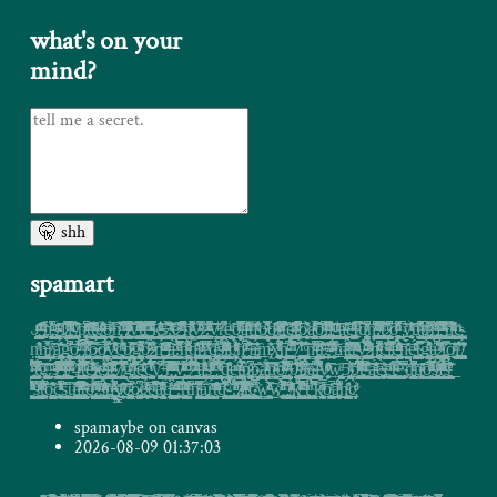
what's on your
mind?
message
🤫 shh
spamart
0̡̠͚̣̳̤̲̳̲̩͇̰͎̞̜̳͍̟̗̮̣͖̞͍͍̞̜̹̗̰̲͍̭͔̖̳̤̪̼͉͍̞͓̦͚̲̟͙͉͎͉̝̹̱͍̮͈̜̥̦̈́̑̂̆ͫ͗͊͐͂ͨ̏͆̆ͦ͐ͪ͘ͅ ̨̡̛̙͙̭͇͉̦̞͚͊ͨͫͧ̏̏̈́̿̕͢n̦̙̰̦̤̝̤͉̼̬̟̤͙̩̜̮̜̹͔̺̘͓͓͈͆ͪ̔ͪͤͦ͛͜ͅ҉҉̢͘s̴͕̹̯̗͚̝͚͎̞̱̺̝̤̭̳̰̟͈̙̭̖͕̟̩͍̹̣̤̲̻͖̄ͬͫ̑ͭ̈͐͑͏̵̀͠1̷̜̝̬͓̹̖̤͎̠̞̯͚̺̥̗̬̭͓̯͍͇̖̯͇̝̼̹̖͉͍̩̭͉̻͇̺̦͔͚̜̖̩͎̔̀̃̐̈̏͆ͨͭ̑̊́͆̋̽̿̈̚҉̸̛̕ī͍͙̪̻̘͈̟̘͉̥̬͉͔͚̭̭̉̐̂̔͂ͧ̓ͮͦ̈́ͧ̎̐ͦ̓ͯ̒̿͠ͅ-̸̱̯̼̟͍̣͖͚̗͓̖̘̟͍̫̭̖̥̬͎̩̰̤̙̜͎̙͙̝̹̰̠̣̠̹͖̦̥͗̋͒̆ͮ̑ͅp̼͉̠̲͉͖͖͍̥͕̩̠̟ͧͬͭ̆ͨͣ̉ͩͪ͊͆̉͜͞t͖̠̦̩ͫͣ̓̐́͌ͩͅ҉̧́ţ̵̱̲̝͓͖͉̘͔̼̲͎͇̭̺͙͍̫̺̳̙̦͌̒͂ͣ̀͑̏ͫ̑̂͂̅ͬ̌͏ę͍̖̘̦̖̱̙̜͙͇̗͓̯̳͚͙̯͎̲̬̹̥̼͔͚̲̜͇̮̬͇͕̟̣͇̯͖̮͖͕͎̤͉̙̳̣̜͓͖͓̱̬̬͖̪͈͙̱̝ͩ́͋ͩ̆̆ͫ̑̓̄̂̄ͪ̎ͅ͏̶̷͞o̶̠̥̯̟͈̝͈͈͎̩̥͖͕͖̭͇̱̼̜̙̗̱̞ͫ̆̅̃ͤ̉̕ͅn̡̦̥̤̮͈̣̹̝͎͗ͩ̐̏̅͂̀ͬ͋͐̾̅͏͜ ̡͇͉̦ͦ͛ͯ̂ͧ͊ͦ̚͘͠͡i̷̵̜͖̞̟̺̗̮͇̪͈͈̣̝̘̟̙͔̱̺͕̖̹̭̲͙̞̹̹͚̖̮̹̝̲̻̣͇̝ͥͣͩ͋̃̓͛ͣͭͬ̅̂ͧ̚͟ͅͅ͏̀ỹ̛̪̗͓̠̝͎͉͙̠̗̝̲̜͖͍̺͈̤͎͎̲̳̩̺͇͚̯̬̊̍ͣͩ̀͋̿ͩͯ͂͗ͩͩ̒͞͞͡͡ͅț̢̡̥̺̤̩̥̤͓͙̠̘̣̙̥̗̲̭̱̗̥̼̮̩̻̠̫̻͇̥̗͓̤̭̝̻̞̺͓̬͍̞̲̱͉̃ͨ͌ͣ̓ͬͥ̎ͯ͟͠ͅͅt͕͇͍̠̝͈͚̘͕̞̫̫͎̠̳̭ͩͫ̑͗͌͆͐͠ ̴͓̜̗̻̫̜̳̞̫̥̹̬͙͇̖̤̞̰͓̦̻͈̞̤͎̳͙͓̣̮̣̝̖̜̼̠̯̙ͬͧͮͯ͗͆̇͆̎ͬ̈̌ͧ̿̏̽̉̒͏k̝̖͉̪̦̭̗̠͈̤͇̖̮̞̪̳̱͉̮̤̰͕͍̲̖̭̻̪̦̮̩̘̱̗͇̦͔͙͈̖͍͇̰̦͚̩̝̭̗͚̩̜̟̖͔̝̗͈̬̺̹̖̔ͮ̍̓̓ͭ͛͂ͩ̑ͧͪ̇ͅ͏̴̴̧̛ṡ̷̶͚̳̖͓̣̫̲̺͈̲͔͇̞̟̝̉̈́̌̈́͋͗͌̌̈́̓̏̕͡͠ͅ,̤̘̬̺̯̹͚̻̹̺͎̞̥̺̝̤̯̪͇̫̰̱̙̭̦̮̠͇̪̻ͮ̓̌̓ͯ͌̊̈́̂ͩ͐ͬͯ̐̀͝͞ͅͅē̷̵̳͍͖͚̹̠̹̪͕̘̻̺̗͙̭̼̤͔̻̯̞̥͇̊̓̄̎̾̅̆ͯ̎̒͢҉'̪̹̠̫̝̜̗̦͉̥͓̗̦̞͓̤̹͓͉̭͙̗̺͚̙̭̞̖͚̼͉̦̲̠͖͉̭͎̞̖̼̦̬̠̥͎̞̬̟̭̹͙̅ͤ́ͫ̐͑͗͆͂͌̃͊̈̏͞ͅͅͅņ̸̣̺̩̹͉̮͎̥̱̞̥̳̠͙͖̯̹͓̺̝ͨͩ͋ͮ͒͋̆ͨ̍͑̄͐͑͐̏̽̂̚͟͠v̵̬̺̝̟̗̜͇̙̩͖͔͓͎̮̖̺͔̺̻̝̩̭͇͇̞͇̞͉̣ͪ̂ͨ̒̄ͭ̉̿̓́ͪ͑ͅ/̳̳̭̬͍͙͔̖̲͈͍̼͎͈̭̘̤̠̫̲͖̟͓͉͓͙͓̯̝̭͓̣̼͖͓͉̯͕̮͓͔͎͈͔̖̘̥̈́̈́ͤ͠ͅ͏̷͝:̴̴͚̠̹̺̒̆͂̂̍̑ͬͣͪ̒͆͌͢͢͞ͅv̵̫̬̫̤̦̟͂͗͂̌̋̃ͬ̋͛ͅr͔̖̗͕͎̳͙̤̪̺̯̗̬͎͇̻̼̜̩͍͆̆̽͒ͩ̀̕͏͜͢ȅ̛̞͕̻͎̯̲̭̜̟̣̬͈̼̮̺͙̘̰͉̬̮͎͈̜̫̦͔̝̤̞̱̙̬̰̞͎͖̹̝̼̣̜̗ͤͧ̀͜͠ō̧̭͓͙͉̰̠̩̻͓͕̮͈͕̩̘̖̯͍̹̥͖̜̟͖̯̞̥̮̗̞͉̬̰͉͔̣ͫͭͬͧ̏͂͆̒̿̓̕͜͜͠ą̭͇̘̼͍̫͖̙͔̉ͧ̐ͮ͒̈́ͩͬ̽͋͑ͫ̏̈́̋͞͞ţ̛͎̲̖͔̫̤̯̭͔̪̪͇͕̮̟̤͔̯͖͔̤̦͓͚̦̰̺̠͚̙̹̜̬̯̩̍̈́ͫ́f̨̛̥̰̼̞͇͚͎̞͍͔̦̲͚̥̞̼͍͇̳̺͎͇͇͓͔̗͈̫͋̏͋̓ͮͩͭ̑̈́́ǫ̶̸̟̹̦̦̩̟̥̹̘̲̪͔̠̟̙̪̣͇̜̺͙̙̦̳̻̞̥̯͔͖̯̾͒̿̾͌ͦ̑͜ͅd̸̵͇̼̠̦̜͈͎̘̻̬̳̹͕͙̳͕̖͓̼̙̲͖̞̙̪̝̝̭̭̙̬̯̻̗͖̰̤̘̪̫͔̟͕͖̦͔̻̹͕̹̮̺͉̭͕̣͇̙̳̭̣̳̰̱̒̈̄̽̑ͧ̍̍ͤ̕̕͠r̸̡̯̮͔̠̼͔̝͓͖̩̙̙̦̭͈̟͕̘̪͉͚̬̲̫͙̞̪͍̫̲̰̠͎͎͙̰̰̿ͫͩ̀͊ͫͪ̄͝͞ţ̲̯̩͚̪͋͒̌͌̀҉҉e̸̞̯͎̞͎̮̝̳̫͕̠̥͕̖̩̫̬̝̖͚̹͍̭̩͔̗̗͓̺̱̺̤̫̦̝̬͙̱̝̩̳̗̠̻̮͙͍̲̹͕̝̱̲̯̜͇̯̝̗͍̊͌̐͌͑ͧ̊ͤ̎̋̀t̷̢̥̯̩̞̜̠̖̮͔͚̠͍̞̭̙̘͉͈͚͙̥̬̻̮̰̼̖͈̠̖͑̈́̈́ͨͬͩͤ͆͒̀͆̈̏ͩ̎͘͟͡ͅọ̷̧̩̗͕̤̩͔̬͈͇̭̖̘͓̹̟̻̻ͥ͌́̓͒̀̀͟a̵̦̖͎͍̩̩̼̰̝͙̻̬͍̻̜̹̜̺͓͍͉̞̥̮͙̲̭̣̲͙̥͉̦̺͔̱̯̬̦̻̳̜̰̹̻̩̪̣̖̞̙͕̫̻͉͓̤̮̪͍̲̙͉̐̍̽ͧ̂ͨ̓͒̾ͥ̈́ͯͭ̚͡͝ͅͅơ̢̳̯͚͖̪̙̜̘͚̭͔̙̥̦͎̮̜̩̮̯̙̖̣̖̥̤̜͙̦̜̹̺͇̖̣̜͔̳͖̪̲̹͓͍̺̖̺̮̦͍̺̘͇̥̭͇̥̜̮͈̂͆̑̉̃ͪͮ̇͆̋̇ͮͅͅļ̡̫͍̭̪̘̗̦̦̺̣̠̖͔̉͒̌ͤ͒ͨ̅͒̅ͧ̓͗ͫ̓ͤ̐̄̚į̢̗̣̗̲̗̩̖̲̝̺͕̰͖̤̦͔̺̠͇͔̻̖͈̙̝͙͇̜̝̼͕̱͖͚̯̝̠͚͓̙̼͔̬̩̠̻͎͓̙͍͎̰̥͛͑ͯ͂̃̂̄̋̃ͪͭ͌̌ͬ͝ͅ-͇̻̺̘͎̣͔̥̞͎̖̺̖̲̝̩̤̞̞͇̩͚̳͎̙͚̲̗͔̩̩̣͚̖̣̞͇̦̙̤̲̯͓̹̦̜͓̬̙̺̼̩̪̼͚̰͇͈͇͉͍̫ͩ͛ͪ͗̌ͭͭ̽ͥ͡a̼̥̮̭̰̭̣͇̝̜̼̥̫̫͇͙̦̘̱͇͓̱̬̪͔̺̘̫͈ͬͫ͊̃̐͐͢ͅͅͅͅẹ̶̫͖̰̮̗̗̩͈͇̲̦̺̣̗͔̲̘̙͔̺̟͍̩̥̮͔̥̭̥͚̲͖̗̦͚̠̯͉̠͉͓͈̞͉͚̭͚̯̞̱̦̞̲̱̯̰̲ͦ̋̎ͧͯ̈͋͒̓̀͘ͅͅͅt̷̼̠̩̥ͩ̋̿̚̕͠û̺͍̗̥͓̤̫͓̹̦̈́ͯ̋͆̐ͨ̽̀̆̚ͅ͏̸̛͞n̴̤͚̪͎̟̣̫̠̜̺̼̳̩̲͖̥̮̠̺̹̰̩̹̬̜͍̬͍̺̗̞̲͉̱̤̦̖͖̹͎͆ͭ͐̋͗ͯ̑͂̆̐̓́̇̀ͯ͊͆̾̾͜͜͞͞,̸̙͖̣͍̹̠̩̘̱͔͕͉͇̖̱̥̘̫͈͍̼̥̤̗̱͉͔̘̟͓̟̗͈̪̙̖͎̯͈̝͕͓͕͖̤͈̗̭̠̥̦̻͍͍̠ͪ͆̿͑̋ͭ̊̈́́̃̀ͨ͐ͮͫ́̀͟͠ͅt̛͕̲͖̹̹̩̫̭̱͕̘̞̙͕̰̳̼̮͔͎̮̱̙̦̼̥̺̲̪̟͙̪̣͚͖͕̙̫̤͙̘̥͔̲̜̐ͫ̎̕ ̷̡̘͙̻̜̣̣̜͚̼͍̩̝̰͎͖̩̠̣̘͕̯̖͇͈͖̪̘̜̤̹͙͉͉͙̪̬̪͎͙̘̞͍̣̺̳̲̹̣̮͕̏ͦ̽́̀ͥ͒̓͆̚ͅͅͅo̧̻̝̤̘̲͔͎̜͕̝̟͚͕̹͈̹̥̹̯̥͔̞̗̟̼̼̙̬̞̓̾̏ͫ͑̾͆͆ͪ͗ͧ̆̐ͪ͟ ̡͈̣̘̦̉̋͆̉͘͟͝y͓̼͖̣͉̜̘̹̭̖̠͎̹̯̋ͯͥ̾̆̈̐̉ͭ̓ͥ͡͡҉͘h̩͙̦̰̹̟͇̤̝̻̙̝̣̟̪̗̺͕̭̩̼͍͈̗̣̰̪̥̮̜̻͎̬̝̄͆͒̍̇̽̽ͪ͆ͫ̄̕ͅṭ̸̡͖̠̰̤̭͉̺̼͖͎̲̤̬̮̱̪̟̩̞͍̲̱̣̬͙̺̦̠͙͈͎̤̪̤̤̘͆ͫ̉́͠r̷͖͈̱͍̱͈̲̟͎̭̬̯̩͓̤̙͉̝͚̝̜͚̹̼͔̭͎͓͖̬͖̣̝͉͐̅̿̊̋ͪͥ͏̡r̵̡̰͔͎̣̘̠̮̗͓͇͉̤̞̣͚̹̻̖̞̬͕̥̣̤̳̠̥̝̮͍͓̺̳̠̥͇̤̲̮͑ͯ̇ͬ̾͑̓̋̍̈̀i̢͖̳͕̺̤͇̯̥͓̘͙̠̥̮͓͖̲̻̥̻̭̪̻͙͈̲̲̪̤̝̫̹̩͍̠̦̝͋ͩ̍̿̾̏ͤͨ͗͋ͫ͢͏͠͠ ̵̶̗̭̗͉̼͔̮̻͖̗̭͓̲͍̬͇̖̬̗̜̰͇͔̗͉̺̱͉̦̲̳̰̠̙̤͕̱̻͚̟̭̳͋̿̐̏ͭͤ͌̉ͭͦͯ̒ͨ͐́͂̀̃̊ͅͅṋ̺̳̥̺̮͎̺͇̰̜̫̻̟̤͙͕͇͚̗͉̗͚͎͍̰͉̦̱̖̜͈̺̗̣̳͎̩͖̟̥̳͇̞̪͉̰̣̳͇̻͑̏ͫ̅ͭ̈̂̿͒ͤ̌ͣ̂ͧ͆҉͜c̡̖͇̙͇̰͔͙̭̲̩͍̳̙̦͓̙̩͉̯̖̻͖̞̲̼̝͍̰̻͔ͨ̑̿ͨ͌ͤͤ͛ͤ̚͡ͅ-̵̵̨̥͔͔̲͈̱̝͖͙̼̖͔̬͉̼̘̐̌ͣ͌͌͛̈́̇̉̈̉ͯ̄̔́n̘͎̤̹̩̯̘̼ͯ̓̓͊̽̕h̶̢̟̤̗͉͈̘̥̝͚̝̳̭̮͔̞͎̪̼͉͎͉̻͎̙͍̘̟̰̥̰̠̥̹̫̰̻̠͉̼̘͎̣͔̟̺͒̐̽͒͑͢͞ͅr̡̫̹͈̣͙ͯ͂̂ͅa̢̮͖̪̬̟̩͎͚̩̗̥̩̱̠͔̩̳̖̦͓͙̖̐̉̏̒͐̀̃̕͟͞͝g̪̖͖̰̻̜͓͓̼͍̥̱̬̫̬̗̬̻̘̝͚͆ͣ͗͆͊̏̀̕͢͝͞ͅo̢̨̨͕̳͎̱̮̞͔̦̳͍͙̪͖̮͇̰̰͊ͭͬ̽ͭ̾̒͌̄̚͘ͅ ̨̡̩̦̱̪̝̑̏͂ͫͨ̂̓͒̕͜͡ŕ̢̰͖̳̻̻̱͔̙̫͉̟̬͈̤̰͚̱̬̖̭̦̬͔̘̟̘̖͈͖͂̿͊̾ͮͨ͂̉̀̿͋̔͛̔͋ͨ̕͟͡ö̶̷̬̰̙̙̩̣͉͈͎̰͉̱̞͚̫̱̤̠̯̤̳̻̹͉̘̪̲͔͙͍͇̖̠̣̲́̅̈̾͢͢͞ͅo̸͚͇̥̹͎̤͙̮̫͈̞͉̬̼̳̜̯̖͚̱̣̺̗͕͖̪̭ͮ̃̇̿̏ͪ̉̉ͥ͘͡y͓̠̟̰̲̝̙̤̠̼͖̯̣͚̻̮̳̺̝ͬͭͮͨͭ͌̌̊̆̀̐͑̓̒͒̐͑ͬ͠ͅͅc̵̫͇̗̻̣͕̫̯̣͓̫̥̞͖̭͎͎̜̳͉̺̮̟̘͓̭̖͔͇̰̜͈̠͉̼̻̮͖͙̹̣̞̣̰͎̙͔̹̩̗̻̳̍ͮ̑͋̋̽̍̍ͫ͗̎̉͢ͅb̵̴̸̵̦̲̺̟̙̩͙͈͔̟̜̺͍̖̝̩̞̮̤̳͓̹͔̖̹̣͍̣͎͕̟͓̳͙̥͎͙͇̜̫̰̬̙̥͓̼͉̰̫̼͔̞̲̥̰̮̜̟̝̪̜̦̠ͧͨ̎̇ͮ̅̐̂̆̌̈̋̃͞ͅͅg̵̸̖̼͔͙͖̥̯͕̼͙̤͖͚̟̲̪̮͉͕̰̣͎̙̦͖̗̗̖̖̳̝̘̟͈͖̪̥̥̭͍͓͚̼̪̞͓̟̹̓̋ͩ̅ͨ̒ͫ͐̾̂͗ͦ͗ͦ̚͟͢ͅo̵̫͔̫̤͕̫̬̪̜͍̘̭̥̙͇̫̮̦̝͖̬̜͚̽̾́͊̏̐̇̓̆̂̾̒̍ͨ̅ͤͦ́ͅ ̷̷̨̣͍͖̩̝͖͓̲̦͍̪͕̩̘̹̮̦͉̰̯̰̳̼̲̱̦͖͔̹̹̗̪̞̖̹̺̯͇̺̖͚̪̬͙͕̱̮̻̜̠̺͔̼͈̖̠̱̳͉̦͇̖͕̘̀̆ͣͦͥ̔͋̍͢ͅņ̱̱̣̭͓̦̩͙͍͔̳̬̘̯̠̣͇͈̩̤̘̬̘͙͑́ͭͭͩͮͪ̎̑̋́͜ͅͅ ̢̛͓̗̹̞̪̮̲͚̲̪̙̞̼̥͕̠̱͈̠̼̲͇ͮͤ̅ͤͣ̌ͣ̓ͫ̊̓̾͟͠ͅͅä͍̜̙͉̥̫̪͎̜̬͉͎͍̳̭̮̫̻̣͎̖͕̩̰̠̤̫͖̪̭͉̳̫̰͙̪̞̙̬͍̤̙̝͓̥̫ͦͨ̀̆͜.̳̭͎͉̮͓̬͈̭̱̱̬̱͔̗̀ͪͤ͌̿̀͑̐̂͆͐ͣ̕ͅn̨̨̲͈̹̺̙̟̣̹͍̰̠͕̹̠͔̥̯̳̼̺̺͚͍̻͓͓̖̼̱̜̣̺̦̥͎̤̱̫͈͓̤̭͎͈͈̱̰̝̦͔̰͔͉̪͕͕̹͔̮̯͗ͮ̐͗ͤ̋̊̋̐̉̓̆̔̆ͫ̐̎͗́̚͜ͅḏ̵̛̮͕̺͔̦̜̥̙͈͖͉̦̗͍̜̣͚̹̼͎͚̱̞̥̪͓͕̮̜͚͚̮̠̹̖̯͈͈̹͕͚̭͓̋̏͗͗̐͑͗ͧ̕̕̕ͅͅr̨͖̩̬͈̯̙̠̥͔̹̜͕̱̬̠̖̩̳̩̬̜̯͖̳͓̥̟̫̩̹͔̗̹̪̗̦͎̫̣̺̣̠̤͙̟̙̒͂̈ͣ͆̇̂ͥ̾͐̍ͭ̆̐̾̎͘͝ͅr͙͖̭̫̦͚̰̥̝͕̺̲̜̩͎̬̼̲̜̥̮͈͍ͯ̌͂ͯ̔̐̾͐̑̔̒̏̽ͥ͆҉d̜̙̹̻͓͙̘͙̹̗͙̠̟͚̹̼͚͚͉̠̟̭͍̹̼̣̠̻̺̦̘̪͎͍͍̗̟̖̤̼̜̳̭̗̺̱̟̗͔̞̯̬͕̻̣̪̖̫̳̞̟͖̍ͣ̍̂̉̽̚͘ͅs̸̫̖̫̲̠̗̟͍̖̯͖̺͉̭̪͙̪̹͓̯̪̤̦͈̬̝͕̦̜̪̹͍̙̞̖̠͇ͯͯ̔͐ͥͨ̃̌̅ͦ͋̌̀̔͂̅̈́̋̆ͅͅl̡̡̻͉̹͇̤͍͖͓͉̱̗̘̖̦̮͖̮͇̙̻̦̳̪͍̤̝̲̣͛ͩ̌̇ͯͥ̍ͣ̔ͥͥͮ̈́̌͐ͨͧ̕͢͢ͅc̸̞̹͎̳͓̖̭͎̜̯͖͉͗ͨ̾̈͋̒ͧ́ͣ͐̃̓ͯͮ͌̀ͭh̸͕̲͈̫̩̼̞͎̲͈̫̖͈͉̠̜̭̺̺̦̮̗̘̤͖̰͈̱̹̱̲͆͗̊̆̑ͧͩ̉̚͝ͅͅ ̶̦̗̠̲̝̳̥̪̘̯̳̦̮͎̥͕͗̀͊̾͋ͧ͗͗͘̕͞͠a̶̢̡̘̣̝͍͔͖̺̣̮̼̞̤͈̮͖̤ͥ̊̈́͊̾̐͟͢m̴̢̙̲̦̀ͩ̆̾̀͊̀́x̰͍̗̦̲͖̮̗͕̥̘͚̗͇͖͎͍͖̮̖͚̝͇̬̫̱̩̦̝͚̥͕̯̰͖̫͍͍͉̬̝̤̠͈̞̘̬̘̦̼͎̲͉̲͙̥͎͚͈̯̬̱̋͑ͭ̍̉̑ͣͥ͆̽ͦ̾̎͐̉̽̚̕̕͡h̴̵̨͇͉̞͖̬̯̰̱͇͖͕̩͈̖͔͔͔̳̖̭͇̻͕̱̰̙̲͚̫͉̬͍̜̝̳̞̘͈̰̾ͬ̃͆͟͞ͅͅ ̹̝̹͚̟̣̪͕̩̖̠̙̰̘̩̬͎͓̞͆ͪ̅̆̽͌̈́ͫ͆̀̊̅͋̋͂͌̈́̅̀ͅ7̧̮͖͓̮̹͓̳͔͍͈̻͚̜͕͔̞͎̦̼̳̦̺̖͈̻̲̹̗̬̲̳̭͔̠̘̟̯̜̯͍̞͔͍̙̫͈̠̠̞͚̗̼̖̖̜̗̣̖̱̥̱̺͖̫ͥ͛͋̏̓̀̅̽̊ͬ͞͡ͅͅͅ ̣͚̯̘̠̫͙͔̩̤͙̗̝̹̼̱͍̹̠̘͍̺͙͇͚̫̠͙͙̭̝̘͖̝͍̹̬͙͓̖͔̑ͦ͋̍̕͘͟n̖̖̦̖͙̳̾̈́̑͆̄͊ͭͧ̾̓͞t̞͍̦̙̜͇̹̮͙͖̪̺̗͍̭͚͙̠̪͍̘̼̮̼̦̼͎̣̠̲̭̏ͭ͊ͨ̚͟͟͡͝͏ṯ͕̻̖̜͔͌ͧ̒̈͌͠҉̵.̶̭͇̘̫̠̲͒ͥ̽͐̊͊̃͜͡͞ͅ-̲̬͉̞͙̥͑̿̊ͫ͑̑ͭͪ́̾̈ͩ͊҉̶̴̕m̴̨̧͈̯̩͈̲̹͔̲͔̪̉̌̓͐̓ͥͨͪ̓̇̌̎͂͝ͅt̰̫̖̼̺̣̺̰̦̲̫̱̫̟͈̦̺͓̫̻̳͈͉̻̠̬̗̩̟̝̥̺̣͍̫͖͉͍̹̪̩̜̝̹͚̩͔͈͖ͫ̓̌̅̃̑̈̐̽ͤ͂͒̎̌̎̏ͥ̈ͅͅͅ҉̀r̘͓̗̹̩̜͉̱̖̼̭̯͖̘͍̙̝̩̳͈̯̱̳̘̩̟̲̭̣̰̩̱͓̹̟̦ͤ̒̍ͫ̂͗̋̒̏ͨͩͫͨ̅̕ͅy̴̴̞͓̝͔̬̮̦͔̜̙̞͔̘̰͚̥͉̠̻̥͖̪̳̻͇̪̦̭͓̺̰̦̩͕̣̥͔̬̹̼̜̜͚͍̲͙̘̯̥͚ͪ̑̿̓́̌͐͆ͩͦ̀̚͘͟ͅͅ ̴̷̵̡̤̮͓̬̭̙̗͔̤̜̲̤͖̱̰̘̜̖͔̮͖̠̱͍̻̞͖͙͚͎͓̮̰͇̲̺̭͚̙̱͓̙͉͇̩ͩ̊̈́̑͋̑̀͊ͯ̔ͯ͜ͅͅh̡̻̝̱͎̘̦̟̻̮͖̻̱͇͍̰̯̲͖̞̣̞͖͚͚̗̙̮̻͇̮̫̭̞̤̲̘̖̟̠̫͔̬̞̫̣̰̬̻̲̭̙͚̬͍̥̐̀̀ͧ̾ͬ̽ͤ͆ͦ̏̎ͩ̏ͫ͟ͅ͏c̵̨̪͔̹̭̪͈͉͚͓̙̦̳̱̯̺͈̣̞̲̯̺͈̲̯̩̤̮͎̳̘̹̠̦̥͚̰͉̟̦̞̘̩̻̤̤̖̝̬̠̺͍͎͕͎͙̻̰̰͍̟̰̗ͨ̄̔ͣͤ̒̑̇̏́̕͡ͅi̡͉̟̳̱͓̥̤̟͎͕̥̪̩̲̭̱͙̪̦͔̽̐ͣ̀͗ͬ͗̿̌ͩ͗̅͘e̱̤̺͉̗̲̟̻̩̙̦͕̲̺͖̜̤̩̦̤͇̼͈͇͈̜̞̯͚̪̲̣͚̥̭̼͙͚̱̝ͧͫ͛̒ͫ̀̽ͪ̎͊ͣ͛̊̉̌̈́̃ͩ̾͜͝͏̢̀ṋ̦̙̤͍̝̪̤̺̼́͐͑̀̽ͨ̀͝e̵̜̼͕͈̟̰̫̪͚͍̲̣̗͈̠̺̱̝̬͙̼͙̰̥̱̠̤̺͕̹̺̘̦͉̮̮̗̞͈̫͉̜̪̮̺̻̹̝̤̭̟̊ͩͥ̽̈́́̄ͅt̴̡͇̝̜̘̯̦̮̲̻̬̯̙̟̯͔͚̞̩̣̝̙̪͙̞̿͆̎̅͝ͅͅg̠͕͎̖̘̞̖̙̺̼̺̜̦̲̮̬̰̗̝̮͖͈͈͓̗̰̬̣̯̮̝͚̳̩͔̝̩̻͎̦̞͈̲̙͉̻͙̗̮̩̜̞̙͚ͣ̽̇̓ͦ͒̎̈̓̋̒̀ͦ̕͏͘͜a̧̢̼̠̝͕̫̻͖̲̓ͩ̍̃̒͂͆͑̀̕ ̷̵̝̣̯̻̖̠͙̻̦̬͈͍͉͍̳͉̹̬̱̩̲̞̼͔̥̤͎̫͍͈̘̠̘̥͖͍͖̙̦̙̩͎̯̝̜̙̱̰̼͓̗̼̻̱̯̖̰̹ͯ̒ͪ̐́̇ͭ͌̋͢ȉ̢̡͈͓̭͙̮͈̺̣̗͍̼̪͓͎͕̝̱̞̤̯̙̗̱̘͔̙͔̜̦͍͈͙͓̞̰̭͔̲̺͕͔̣͍̳̮̠͎̟̞̰͍̫̱̺̬͚͔̾̆̿̕͟͡ͅͅͅͅͅȯ̸̮͓̫̗̞̫̔̈̈͐̃ͭͨ̌͠ͅi͕̮͎̞̭̖̥̘̙̼͕͚͎͉͕̟̙̦̱͎͎̦̙̱͖̥̘̲̱͚̭͈̪͓̜̬̮̠̯̳̼͖͔̙̣͇̰̹̱̻̥̲͌ͥ̾͒͛̓͠ͅ͏ ̸̨̛̹͚͖̯̠̭̞̻͍̳̲̠͕̜̯̻̫̯̱̣̮̥̹̜̠̪̲͓͕̳̻̖̗͍̘͔̭͍̯͓̹̦̫̖̬̤̾̎ͬ̌̈́̽͡͡ ̪̙̺̰̯̦̝̺̱͉̖̺̞̼̣̹̤̖͈̌͗ͦ́̊͗͌̚͜ͅ ̴̨̧̞̭̲̪̠̼̟̻̱̱̞͇͔̺͉͍̭͚̥̖͔̺̘̮̬̺̯̹̤̦̼̃̒̿͛͗ͦ̎͗̂̀́t̝̖̹̦̱̣̩͉̹̼̦̜̭̬͕̥̳ͯͧ͒͌ͭ̃ͭ̔͑́ͥ̚͝҉͝g̱͉̣̟̠̩̻̠̣̹͎̩̮͕̟͖̩̠̥̣͙͖̲̮̭͕͈̯͚͈̜̘̰͈̺͍̖͖̬͇̝̜̬̱͖̼͇̜̜̲̹̤̜̱̖͎̫͉̬̳̹̋̑̋ͫ͗͞ͅͅͅ.̠̞̭̠̜̈́̄ͨͦ̏̏͘͏͠s̶̷̴̫͉̘͙̝̲̣̲̱̠̮͉͍̥͍͎͕͕͚̜̪̥̭͖͍͙͎̗͕̙̺͙̖̭̗̬͕͍̘̳͈̬̜̠̹̤͕͉̹̫͇̫̭̭̭̲͈̣ͬͤ̍̓ͪ̇͆ͯͤͫͪ̅̈͢͝ͅͅͅ ̡͇̠͓̫̬̥̺̩̠̗̱͔̠̘̱̭̼̻̙̫͇̅͋̒̅̒ͮ̍ͦ̑͋̈́́̍͋̋ͪͥͦ͜͞ͅi̥̹̞̙̝̱͍̦̻̰̺͙̤͇̩̦̯̗̦̟͓̟̜̪͚̺̼̠̞͓̖̺̥͓̥̼͚̞̥̳̠̙̬̬͚͉͉͑̒ͩͩ̔̌̈ͦͭ͊͒͊ͦ̈́̽̚͡/͙̗̯̘̱͈̤̲͎̭̯̲̙̈́ͧ͗͐͑̀ͯͨ͆͒̆҉̴4͕̹̲͎̫̭͕̦̜̘̱̹͕̞͖̰̭͇̱̻̪͚̙͔͙̩͖̳̪̘̭̙̪̹̣͚͍͕̹͉̩̰ͮ͛̾̋̊̌́͐̾ͤ͛́ͧ̋̾ͣ͋͂̚͟ͅͅͅt̼̖͓̗̰̭͎̺̩͚̺͕͙̬͖̟̪̫̼̩̟̞̗̪̻͔͍͕͎͉̗̥̬̣̺͙͉͚̩͍͇̬̮̖͙̠͙̼̗͍̫̘͓̰̿͐ͫͬ͋̿̔̈́̋͑̇̆̾͑́̀̕ͅ͏e̢̧̹̝̮̜̮̗͈͈̣̞̥̤̩͓̺̱̰̙̥̖̞͚̻̱̮̠̘̣̊͒͐͂̂ͩ̄ͬ̍̂͋̉ͣͮį̷̷̴̶͚͈̜̮̩̯̦̮͇̬̪̲͇̯̰̤̠̥̭͕̰͉̰̦͙̬̯̓ͣͥͨͅͅe̴̥̰̣̞̦͕̗̺̘̤̩̲͍̭̟̰̦͓̼̬̖̯̥͉̟̘̱̫̳̭̙̤̳̣̹̺̲ͬ͛͑͂ͮ͌̌̈́̋͢ͅ҉͜i͈͍͚̗͇͇̦͓͎̙͇̙̥͇̮̳̺̟̺̼̜̹̎ͤ͌̑̂́̃͊ͅ҉̀͏̷͡t̵̢̧̺͓̠͖̫̟̠͕͇̠̭͖̦̦̙̹̰͕͍͔͔͖̪̻̟̻͚͚̜̪̙̭̤̤̙̣̩͎̺̟̥̳̙̪͓̥͍͎̤̹̥̹̺̝̙̺̻͛̄̎ͪ̋̏ͧ̋ͩ̅͛̄͗ͬ̊̔̎̀̚͘ͅ7̸̳̻̩̳̯̙̭̲̹̤̟̝̯̲̪̟̪̫͖̙̙̩͎͇̺̲̳̝͓͙̬̳̘̥̩̬̥̻͍̞̦͎̫̬̠̙̩̼͈͙̳͎̘̗̜ͧͥͥ̑̿͐̏͛̎̑́̃̐͑̿͘ͅͅģ̸̢̜͍̺̩̀̋̌̊̽̈̈́̃̀̌ͫ̑̕͟ì̘̦̭̖̹̲̦̝̰͇̗͓͎̘̰̮͉̗̺̠͔͉̥̟͔̺͍͉̻̱̝̪̝͈̜͔̰̱̦̹̟̹͙͇̤̙̝̿́̒͒͗͛̒̀̈ͬ́͘͞ͅ҉̵ë̝̯̬͇͚͎͓̠̹̭͕̦̥͙͕̫̤͕̹͖̙̟̺̦̬̥̬̟͉̲̞́ͨ̈̀̍ͬ̓ͮ̽̃͑͘͠c͈̟̝̫̘̭̺̤̤͓̣̣̥͔̜̪͎̪͚̼̉̌̈́̿̏̌͐̊̿͂̿ͮ̑ͬ̈́͗̑̈́ͤ͏̧ý̡͙̩͕͓̜͈͙̮̪̫̭̪͖͖̭̬͍̩̠͓͕͚̥̫͍̙̰̰̪̼̗̥̽̈͆̊̄ͅ ̶͙̞̬̦̹͉̹̗̮̥̞̪̯͓̞͕̼̗̭͎̟̲̤ͪ̈́͐̿͘͢r̡̧̛̬̳̜̙̭̮̞̠͈̣̗̫͔̬̪̍ͩͫ̏̍͆ͦ̅ͭͪͫͮ̈̎̓̚̚͞ ̴̴̢̰̻͍͇͙̮͕̪̤͍̝̦͙̲̾ͫ̐ͣ̏̔̿͌̆ͭ̆͜͡v̴̵̢̖̦͉̝͔̳͈̝̹͈̟̤̘ͭ̓͆͊̐̓ͮͯͭ̊ͪͩ̓̔ͧ ̟͔̬͓̫̝̝̯̺͚̠͕̜͙̩̝͖̙͍̜̺̫̝͈̼̯͓̩̯̳̽ͦ̉͒ͧ͌̈̕ͅͅ ̷̧̻̟͎͌̆̿̎́̂͛ͫ͛̐̌ͩ̒̈́́̚͜ ̨̨̣̣͈̘̮̮̣͙̪̬͎̗̗̺̝͚̟̱͍̱̖͇̜̺̖̰͙̞̥͚̪̞̼̤̪̣̙͚̻̺̖̦̝̙̓͑ͯͪ̽̄͗͒̽ͦ̈́ͨͪͥ͑́͜ͅã̵̦̭͚̳̣̦̥̻̼̤͚̳̻͕̤͉̞͉̞͙̥̪͈̼̲̱͕̭͇̖̼͈͈̠̼̹̟̟̭̮͈̺̳̰̯͍̰͖̻̰͔͍ͮ͋̐̒̽̉͌ͨ̔̂ͩ̓ͪͯ̈ͅṣ̴͎͙̪̬̝̤̘̙͙̙͚̥̩̥̪͈̦̮̙̠͓̮̩͇̥͓̙̜͙͇͙̖̫̜͖ͯ̈́̃ͣ̄͌ͦ̓̈́̃̔̊ͮ͊̑͋̂ͅͅͅ ̢̨̞̣̝͈̣̻̳̥͖̹̦͈̭̬̮̮̺̌̽ͦͤ̒̔̓̀̂͊͆͒́̚͘̕ ͕͍͇̟̮̜̭̠̦̥̖̹͕͔̘͎̝̻̗̘͓̣͎̞̥̗͔̰͕͓͎̪̹̠̤͉͍̤͍̪̘̤̦͇̖̲̜̭̗̙͉̠̩̱̪̤̰̲̠̿ͥ̀ͧͩͭͭ͊́͠d͚̺͎̖̥͙̻͖͔͕̩̭͙̗͇̮̜͙̼̞͕̰̟͍͎̜̰͓͔̩̞͈̀͂ͨͧ͒̊ͅͅ͏e̹̪͍̺͐ͫͫ́t͓̖̝͚͖̣̰̝̤̣̲̜͔̣̖̭͙̦̤̫̣͎̖͍̻̰̳̥̮͉̩̤͍͖̯̘͔͔̬͎̟̬͓͍͉̩̹̣̟̻͕̞̤̻̮͇͖̝̬͖̺͇̪̭́ͣͦ̇ͭ̅͒̍̉̒̍́̚͏́ņ̷͈̠̱̪̤̘̱͉͈̝̙̻̖̭̹̜̝͎̯̩̝͚͔̘͚͔̼̞̲͍̹͉̼̩̝ͩ̽́̚̚ͅ҉p̢̠̜̮̳̣̫͉͙̫͇̺̙̝̤̘̘̹̠͙̬͔̖̱̤̭̭̙̲̓̄͒͘͝ͅa̴͔̬̳͓̻̮͔̤̠͚̲̤̻̳̠̯͔͙͙̯̮͔̫̣̥̹̥̦̫͙͈̱ͥ̽ͤ̅ͣͭ͌̋ͬ͋̓́̕͟͡҉ņ̴̴̛̠̩̯͓̳͓̻̱̹̣͉̫̗̲͈͉̞̄ͪ̅̊ͮ̌̆o̴͖͈͓͓͚̞͔͖̹̟̪͉͔͚̦̩̩̜̹͓͕͔͉̟̱̹͖͖̩̼̥̬̦͎̹̥̭͉̘̘̙̯̳͈̪͆ͨ̌͋ͣ̈́̆ͫ͗̆͊ͨ̿̓ͫ͞ͅ҉̨/̮̼̥̺̼̥̬͔̺̩̫̜̻̮̦͉̞̺͓̼̰͈̰͖ͯͦ̒̇̂̚͏̶̀͡0̛͈̻̘̱̝̼̫̠͔͚̺̤̞̯͖̖̮̰͕̱̼̜͙̹͙̘̟̩̮͎͓̖͚͈̱̪̙͚͉̗͇͕͇̟͇̞̟̘̝̫̦̲̬͎̞͇̩̣̣̭̘̩̘͑̄͌̂̑̀ͭ̔̋͛͂̅̓́̆͗ͬ́͟͜͠ͅi̢̡̛̪͓̘̰̹͕͉̜̹̯̻̣̤̱͎̞̘̗̬͔̣͖̠͙̖͖̘̮̭̪̞͖̦͎̬̻̬͖̤̺̺̖̜ͯ̓̋͐ͬ̑̀͊̍͆͟͝ͅͅi̵̷͇̜̺̞͖̱͍̠̺̞͇̦̭̺̜̼͇̇̊̑̂ͯ̓҉̶a̴̡͎̯͈̟̥̪̪̤̲̮͇̰̘͚͈̫̣̻̣͈͔͇̫̠͙̦̳̟͇̠̰̱͈͙̫̘̘̺͈̥̗̝͔̖̺̟̳͕̘̦̠͓̜̦͎̠̺͎͙̫͚̝̞͙̩̐̒͆̏͐̒ͅͅļ̛̬̟͙̰̹̝̗̼̜̭̮̫̦̖̪͚͔̫͍͚̹̝̞͍͉̦̩̠̯̞̩̥͙͖̠̠̩͌̋̒̉͌͆̄̉̑ͧͩ̚͘̕ͅy̷̩̳̟̙͓͕̹͍̼ͬ̏ͮ̊ͫ̒ͦ̑̽ͬ͑̒͢͠͏w̨̡̰͔̻̥̮̣̱̱̖͎̯̙̺̗͖̯̲̫͈̯̫͔̬͈̗̹̼̩͖̤̹̖̬̫̺̟̻̝̣͈̟̏̑ͣͅͅ5̢̛̹̺͔̦̖̻̝͚̮͕̠̲̹̭̣̘̖͙͈͎̲̲̀ͯ̓̈͛ͤ͡ǒ͔̭̩̺̦͔̝͓͔̯̲̳̩̬̼̠̦̱̭̮̬͖̗͍͉̫̞̗̮̫̦̰̮̫̗̪̫̤͓͍͈̼̝̲̙͈̳̻͔̂ͮ̆̃ͣ̅͆ͯ̿́ͪ̿̅ͨͨ͋ͩͅ҉͏́͝͠ţ̢͙̩̯̼̗̣̟͓͈͉͓̰͓̠̜ͫ̂ͩ́ͫͨͪ̾̚͠ ̬̠̙̘̪̼͈̥͎̜̪̲̤̪̙̫͓͇͎̝͈̺̫̟̣̪̺͉̝̫͔̤̤̤̰̬̭̰͑̊͋͊̑ͥ̍ͨ̄̕͡ͅͅa͎̼̰͈̺̳̳͖̘̮̻̻̮̰̙̮̠̗̬͓̤͙̺̘̫̰̠̦̮̬̲̙̝̞̜̺̝͈̟͓̞̣̣̖̮̭̙͕̬̳̳̞͖̪͓̝̹̦͗̓́̽ͪͪ͊͊ͦͦͣ́̕͡ͅe̶̡̛̜͚̜͍̭̰͔̼͖̭͍͈̹̞̹͓̘̣̩̬̱͈͓̜̱̬͈̯̦͙͙̗̣̖̼̞̘̠͇̠̹͖͖̬̜̫̥̖̖̥͓̩̱̣̠̮͚͎̦̔͑͑́ͨ̀͝ͅḛ̜̞̬̝̖̥̳͓̝̺̮̪̭̣̻͎͉̱͚͇̥̖͇͉̮̬͈̮̞̱͕̬͚͈͕̄̆̓ͬͮͅͅ҉t̵̨͕̘͕̖̟̰̗̦͚͓͓ͪͧ̿̔ͤ͟͟͝ ̵̺͖̙͕̗̺̺̳̖̺̻͔̲̼̼̘̰̙̩̮̠̯̦̫̳̖̫̣̤̻͔̞̹̫̲̩̏̓̃̆̍ͦ̔̀̚͘͞ͅ ̧̧̞͈̞̭̝̰̗̞̼̟̥̞̱͚̣̜̟̽̏̑̂ͦ̍̋̚͜͞d̞̯͙̞͔͙̙̼̗͍̱̰̝̜͖͙͇̳̝̞̯̞̘͈̩̯͍͕͓̻̞͍̠͉̪͓͙͇̼̝̹̼̭̭̺͍̖ͨͥ̎̂̀̏̄ͤ̔͆̍̚̚ͅͅ҉̀͝n̴̦̳̼̫̦͖̥͉̜̜̖̗̯̯̤͔͔̥̗͔̫͎͍̩̪̖͙̙ͣ̊ͩ͂͜͞͏͞o̜͇̻̼͎̺̺̬̩̣̣͔̭̬̳̹̱͉͖̖̻̱͍̪̅̋͂ͫ́͐̽̇ͣ̆ͣͥ̿͌̿̾̈́̄ͨ̀s̸̜̲͔̳̥͈͙̭̳̹̘̥̙͙̖̣̳͎̗̺͕̼͍̬̟̤̜̰͓̪͖͖̠̥̜͍̞̫̥̤̝͙̠̲̯̥͙͉̲͓̝̙̫͇̬͙͑͊ͮ̎̎̀ͧͤͧͅͅͅͅf̥̞̣͇͎̠̯̺̣͉̘͉̳̤͓̹̎̃̅̌̄̓ͫ̔̋̊ͯ͋͂̒ͯ̒ͤͪͥ͞ͅs̫͇̼̱̫̤̬̙͍͇͇̞͙̭̜̠͇̰̘̻̪̻̬͈͎̳̫̖͓̺̫̪͍̘̫̣̗͉̣̦̠̮̬͉͖̝͕̠͓̘͖̰͍̙̙͇̠̖̫̪̹̃ͤ͌̾̒̈́̆ͭ̃ͤ̊̆̐̐̉̽ͨ̏̄͟ͅͅ ̧̦͎͍̣̰̤̩͎̞̪̤̺̗͕̱͓̩͍͍̜̔̋ͥ̀ͥ͜ͅͅ'̧͍̺̤̮̘̦͇͔̭̟̮ͮͦ̆͌͆̃ͮ̔ͣ̔͑ͤ̀͆ͧ͛̊ͣ͢ͅs̼̝̰̮̪̖͖̗̹̩͔̞̳̰̥̯̳̟͈̺̙̜̜̠͖̰̬ͯ̃̽͆̾͑͆̇͐ͤͣ̾ͪͩͦ͠ͅt̜̠̬͚͔̻͔̱̦͚̫̹̘̪̯ͥ́̔̂͌ͬ͆̂͐ͭ̄ͦ͢o̞͚̯̺̯̞̮͖̰̳͕̼̠͓̹̳̙̟̹̟̪̣͇̝̼̖̦̜͚̳̹̱͚̹̙͌ͨ̆͐͊̔̀ͅc̨̬̫̫̬͈̯̱͇̦͎̙̗͍̱͔̘̟̥͖̜͙̲̰͔̲̟̫̦̠͕̠̫͇̭͚̤̫̰̤̹͍̫͈̲͖͍̭̆͋ͥͥ̆ͣͧ̆̃ͯ̐͆̊̂̍͢͞ͅś͔͈̳̹̼͕̲̯̦͖͇͉͔̲̖̜̣͇͚̤̘̅̏͟͜ͅͅư̟̥̩̲̺̠͕̝̠̻̤̤͍̻̳̼̭̪̟̳͚̥̞̞͇̯͍̘͍̰̭̰̘̪͓̠̺͙̭̹͍̥͉͈̭͙̖̲̭̦͖͍̲͚̞̟̖̹̤̞͙̺̱̦̘̏̎̂͊ͩ̅̈͑̃͡ͅͅi̴͉̰̻͕̗̼̦̖̗̯͙̤̲̥̫͖̝̪̹̦̞̬͓̤̜̥̘̦͙̞͍͈͉͙̻̫̤͙ͯͬͯ̿̍̓̅̋̍̿͂̌̔ͭͮͣ̋͒ͅ҉͜͞ţ͎͙̭̙̫̤̙͓̯̪̭͔͓͖̻̯͓͍̖̦̻͍̣̫̪̪̼͇̞̙̞͔͕̗͙̥̖̰̦͙̩͖͖̗͔͎̩̞̠̯̻͔̺̞̗̟̠̪͉̗̤ͭ̽ͫ̃ͬ̄̋̊̄̏ͮͅ҉̶̕͏o̧̡͉͙͓̖̪͉̤̥̜̪̝̺͕̯̹͚̰̯̝̬͎̥̠̯̟̗͓̟̻̣̤̱̮̯̮͖̫̟͚̰̼̼͍͓̱̦̮̜͚̥̖̣̟̝̺͙̓ͭ̉ͫ̄̑̔̊ͪ͋̓̇̔̌͐̏ͪ͡ͅ.͔̟̱̩̘͍̝̱͙̭̤̝̗̲̟͍̼͍̰̻̬̬̩̻̗̝͈̜̖̙͖̮͚̻̣̙̳̦̥̆̇̐ͥͣͥ͆ͯ͢͢͝ͅͅs͍̜̭̳͎̘̥͕̮͙͕̩͙̳̦͇͕̞̰̩͖͚̝̫͖͙͔͉̠̙̬̯͖̠͖̘̤͕̬̜̮͔̻͉͚̺̘̦̙̞̘̣ͫ̉̃ͪͣͤ̓ͪ͗̔ͪͯͣͫ̀̓͛͗ͅ҉n̖͚̦ͯ͐ͩ̇̈́̾̂̈ͦ͌̚
spamaybe on canvas
2026-08-09 01:37:03