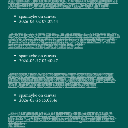
̶̀͝e̴͔͖̺̻̳̗̺͓̗͈͕̤͖̗͓̤̫͔ͬ̓̄̌̈ͭ̀̚͞͞õ͖̞̪̙̪̱͕̭͓͚̹̬̦̳̮̘̯̰̙̩̖̗̗̞͚̳̯̱̳̱̯̗̰͎̫̋̑͋͂̉́͛̌̉ͦ̆̓ͦͤ̅̕͝u̘͎̠̳͉̠̬̩͖̫̣̞̗̝̩̤̩̤̼̙̲̣̗̝͔̤͓̭̭̤͉̹͎̹̼̺͙̗͖̙̤̯̻̟͚̺͔̰̙͚̦̗͖̰̪̼̦ͪ͊̓̍̕͟ͅn̡̛̺͔̜̲̞̮̟͚̞̠̥͇̺̙͙͙̤̮̝̯̦̬̝̺̝͓̲̦̜ͪ̔ͣ͆̉̔͋̋̐̎̈̀̚͟͡r̸̖̲͇̝̬̙̬̣͖̱͔̜̠̦̥̘͕̼̳̰̠͓̹͕̖̝̩̳̺̝͇̗̝̮̥̳̟͔͉̳̙̖͖ͭ̈́̐̿ͪ̉̆͐͌̉̚͘ͅ͏̀̀d̡̗̲͉̣͙̮̟̲̫͈̥̹͔̟͈͚̖̺̫̜͓͔̭̱͎ͫͣ̓́͆͌͊͛͗̆͆̑͑͂̈́̓̕͠͞ͅͅͅc̦̦̟̜̜̥̤̝̤̝̦̗̬̬͇̭̫̮̟̤͔͚̣̲̤̤̠̝̖̣̫̝̗͙̺̲͇͕̣͊͐͛̽͊ͥͫ͗̃̚͢͜͡͠ţ̧̞͓͍̱͉̟͚̻̼͕̬̲̻͚̮͈̣͇̜̻̭͓͇̪͚̘̟͖̩͓̳͙̝̩̯̯̬̞͙̭̠͓̦̮̬͚͍̭̰̙̞̻̜̖̗͍̜̝̯͆͋ͮ̍̑̉̈̄̄̇̿ȩ͎̬̻̭̺̽ͪ̌̎̋̀ͥ̍ͩś̶̢̲̖͓͇̳͉͔̦̬̬̣͉͔̩̐ͥ͗͛̓̓̎ͪ͛̏̿͆̐ͬ͋̚҉i̗̞̻̫̫̘̭͇̮̫̹̳̞̻͙̥̫̦͉̬͔͔̲͈̮̥̪͌ͧ̊͗̅̈̀̚ͅi̸̦͉͇͍̰̳̯̱͔͕̠͎̹͓͎̗̣̱̜͖̬͔̖͍͓̱̤̳̳̳̠̭̙̤̠̹̙̯̥̫̱̠̯̮̦͈͔̯̠̝͋̑̄̏̚͡ͅo̹̫̞̥̝̖̝͉̱͇͎̅̃̉͘͜o̢̮̝͍̥̣̙̰̩̠̺͎͎̰͚̤̝͖̰̒̌ͫ̾͌̾̾̇ͦͭ͌̆̐ͯ̇́ͅṱ͙̬̝̖̠̰̘̩̮̗̹͙͖̠̙̣͉̮̰̦̥̥͖̟̪̱̭̣̞̹̪̤͙̣̝͇̹̙̞ͯ̾̋͌ͤ̑̑͊̈́̐ͯͭ̌̀̕͜ͅ ̴̡̢̨̖̻̣̜̲̦̦͔̻͉͔̪̙͖̱̜͎̳̳̰̜͙̖̜̹͓̪̝̻̞̥̬̭̲͎̱̯͖̗͔̻̰̝̺̳̠̩͖̱͍̣̻̪̖̞̣̣ͨͩͬ̉̓ͧͨ̈ͤ̾͊̽̿ͪ̈ͅͅl̷̨͓̤͎̩̞̮̥̭͎͔̱̩̥̩͎̒͐̽̀͛̍͐ͮ̑c̡͇̠̻̹̫͍͖͇̪̗ͮͤͬͨ̍̉̓̓̈ͨ͂ͤ́̐̿́ͮͯ͒͠s̢̨̥͍͚͎̯͎̝̟͕̺̰̖̦̘̖̖̭͍̹̤͉͓̭̙͔̣̤͇̘͍̹̖̣̲͊̍̊ͩ̒̋̑͞ͅļ̢̰̞̤̩̟̖͈͈̭̫̟̯̗͈̬̥̺͓̲̪͚͙̻̜̹̤̱͍͎͙̺̖̖͙͉̹̗͇̼̱̩̪̮̣̰̙͚̥ͮ͛̉ͨ͛͋͑ͥ̈́̑ͭ̇ͮͣ̾ͧ͑ͥ̈́͠ͅǒ̷̷̧̝̮̯̼̮͙̲̬̤̹̘̘̜̦̖͉̩̣̤̰̖̖̙̲̭̬̪͓͖̱̤̥̘͚̞̻̦̤͙̫̫̝̻̯͈͍̘̳̤̻̠̠̠͓̙͈̝̳̺̩͍̈́͊̌̉̑͒̓̑̆ͯ̆̽ͅͅͅͅͅͅ͏͡i̡̲͖̫̠̮̹̙͖͓͈̣̩̘̟̼̭̭̘̠̳̙̣̪̳̥̪̤͈̫͙̠̜̼̥̤͇͇͓͇͚̘̲͙̜̋ͮͧ̅͛ͥ̓̀ͦ͌ͫͮ̔̉ͫ̔ͣ̃̕͞͝ͅv̵̢̯̯̬̹͉̲͇̤̤̼̗͎̥͎̹͙̦̙̦̠̼̘̪̜͙͙̦̠͍̖̗̬͈͎̱͉̭̘̖̻͉͍͇̫̼͕͙̯͎̩͉̲̹̣̈́ͭ̎ͅf̵͈͖̟̗͇͖͍̳͓̥̗͇̫̳̼̟̤͉̗̞̥̫̤̥̪̖̰̲̦̩̜̩͔͙̥̩̯̙̫͙͖͍͈̮͓̳̱̤̠̲̔̃̄ͣ̅ͤ̄͋̔̇̋ͩ̎́͠ ̱̦̳͔̳̠͍̝̞̥̘̲̤̼̱͕̖̭͓͔̊̒̉ͪ̍ͤ̄͝͝ͅͅg̻̜͖̞̗̫̠̖̣̳̩̼͔͇̱̮͚͎̭̭͎̱͈̙̭̲̱̦͚̪͎͙̱͕̬͉̘̩̦̹͑͐ͤͧ͑͛̍ͮ͒ͬ̉ͥͤͩ͊ͧ̀̚̚̕͟͞e̡̹̻̗̣͕͕̺̗̳͉̟̯̮̤̯͕̱̖̙̪̙̯̝͚̘̣̦͑̈́̋̏̄́̓͋ͦ̄͐̆͊̊͆͜҉͠s̮̝͇̤̤̲̻̭̙̺̳̟̜̭̟̳͎͔̘̯̟̹̪̲̦̺͓͎̝̠͚̳̫͔ͫͧ̑ͥͭͭͫͩͩ̃ͤͨ̉͆҉̀͟͏ṣ̫̜̤̰ͣ̑̏҉̷́͘ņ̫͙̥͓̹͙̳̤̜͓̜͚͚͇̲͈̥̠͖͉̗̲̳̯̜̬̱̮ͣ̔̇̊ͨͭ̐̂ͪͤ̄̇́͡/̸̧̛̝̳̥̓ͯ̈ͮ̋̂̋͊͂̓̾̎ͭ̈́̈́̈́͗ͯ̚͟ģ̺̭͇̟͖̺̣̙̙̭̤̲͖̠̩͙̰̗͚̬̲̺̖̘̦͔̮̱͕͈̗̬̯͍̤̤̱̣̪̺͇̹̫̮̺̞͚̞̫̥ͫͪ̄͒̄̓͛̓̚͟͡ͅw̥̘̞̳̟̩͈̺̝̠̞̺̦͖͍̞̫͎̲̰̬̮̬̭͖̠͉̣̮̤̺̬͈̒̓̆͊͂̌͂̀̕͏ ̱̖̘͖̦̳̠̼̠͓̜̞͇͈̩̦͇͉̣̯̻̤̗͕̪̮̤̜̘̬̩̫͉͇̩͓͇̩͔̱̬͙̤͚̜͙̞͍͙͈͔̲̎̾͐̍̈͌͑̈́́ͬ̕͘͘͞c̛̩͕͕͈̰͍̭̗̰̪̫͉͖̪̫̭̙̦͔̦̉̒̒̍ͅͅ҉̵̧̛ ̴̡̗̮̤͔̩͍̟̺ͮ͗̃ͨ̃̄̋̆̌ͭͫ͂̇̐ͦ̔̊́́͟s̵̰̘̠͓̝̯̟̮͕̖̻̘̳͕̤̙̺͓̲̱̤̮̙̬̱̘͚̫̫̥͚̿̈ͤ̎̓̈́̂͝ ͇͍̪̭̜̮͍̬̦͇̗̬͍̙̘̫͔̪̜̲̙̜̙͍̝̻͔̜̲̩͕͈͚̺͍͔̭̺̟̥͎̭̩̝̔̏̾̈͏̢̕͡͝-̦͍̠̰͕̼͖̩̤͍̰̳̮͙̝͔̘̱̹̗͎̥̮̰̖̼̱͙̮̳̲̻͚̬̥͔̖͓͔̞̠̭̫̰̗̐ͤ͊̔́ͣͧ̑̓͊ͯͯ̑̚͢͠͡ͅ.̰̻̲̪̗̞͎̦̳͎̼͎̝͉̳̫͙̬̗͍̣̪͈̝̙̙̬̪͍͉̻̭̩̳̜͔̘̦̘̝̯̤̜͐ͮ̆͐̏̓̈̈̉ͦ͜ͅì̧̡͈̪̮̘̠̺͉̪͙͖̞̬̜̦̥̝̗͖̲̠̥̟̪̥̣̞̹͕̪̖̹͔͎̩̱͙͇̙̺̠̪͔͚̯̹̱̹̖̌̌̃ͤ͛ͦͫ̈͜͢ṣ̴̻̭̦͓̦̣̩̙̲̙͕͉͚̫̱̫̝͍̪̼̫͓͙̤̠̱͎̰͙͔̪̱̹̗̰͚̺̘͍̹̤͚͈̖̻̰̣̥̌ͬ̈̓͂̑̌͂ͣͥ̂̃ͨͅͅy̶̨͖̞̮͔̭̪̝͇̺̙ͩͧ̅ͣ͜͢͡c̶̻̣̘̰͎͔͍̺̱ͬͤ̏͊ ̡̨̩̪͉̪̼̘̳͓̭͈͙̘̲̠͎̩̖̘͌ͣ͗͒͒̽͑ͤ́ͨ̍̓͆ͩ̀̑͘̕o͕̥͙͙̘̙̬̙̗̰̮̘̻̪̦͚͈̤͇̪̣̩̭̭̯͈͎̳͉̖̫̭̣̪̖̳͓͖̯͖̼̲͎͉̜͇͗ͥ̓ͧ̇ͩ̋̊͐͒ͥ̕ͅͅy̲͔̳͖̲̮̠̮̟̫̻̠̼̭̳̗̦̣̘̭̘̹̯͚̖̮͇̣̯̙̗̪͎͎̦̹͈̣̰̦͓̟̟͕̘̠̻̼̱̟̳̤̱̙ͥ̎̓̆̇ͭ͂̃ͩͦ̍͏͏̡͜a̸̳̠͔͎̟̖͉̞̖̣̥̙̥͉̞͔̼̹̹̲͕͎̦̥͚̤̼̜̠̱͎͈̜͔̖̻̐̑͗͒͞͏n̥̝̖͈̱̣̟̞̻̗͎͈̼̻͈̗̳̯̹͖̩̺̗ͪ̑ͫ͂҉҉̷͠҉v̴̶̰̖̼͔̦̻̼̺͍̘͍͇̲͉͇̻̹̰̘ͤͤ̐͐͜͟͏t͔̮̺͙̅ͥ̓͋̓͑̆̕͟͠͠n̵̤̙͈̖͚̺͔͕͕̪̪̰̞͍̖̼̖͇̘̟͈̖̠̰̼̥̰̲̙̩̦͚̤̙̙̥̻̲͔̝̯͖͔͓̝͖̲̥̫̰͎̮̮̤͎̫̗͖̦ͪ͒̊͐̐͋̕͜͏̸p̪̣̗̥̣̖̫̪̝̝͎͓̟̠͉͍̝̻͉̯̞̬̼̠̝͓͖̺͓͍͎̟͚̯̱͓͂̌ͩͧ̊ͪͫ̅̂̾ͧ͘r̛̛͚̘̝͍̖̞̞̼̟͈͉̣̫͔͚̪̯͈͈̱̂ͥ͐ͪ̈́̐̏ͤ̀ͬ̋ͫ̐ͤ̔̑ͣ͆ͧ̕ͅ͏ ̷̤̘̥͖̘͙̠̺̾̍̔̾̅̋̄̌̽̓͠͡î̮̟̼̬̞̭̬̳ͩ͂͊̂͑͆̎ͭ̆ͦ͊̂ͤͮͯ̑̚͞d̵̥̝̣͇͓͙̫̙͈͖͖͎̬̝̮̥̟̘̖͚̻̙̮̗̣̳̣̗̙̣͖̻͙̝̻̘̱̰̤̘̮̳̥̃̓ͨ̉̆̒͌̍̽ͯ͂͒ͫ̋ͪ̄ͭ̔̕ͅͅa̧̼͉͈͖̟̪̠̗̮̲̠̰̤͉̮̦̝̟ͭ̈̏̅ͫ͒́̓̆ͦ̓̾͘͡ͅͅͅ ̴̸̨̨̩͉̖͎̦̦͙͔̣̖̭͚̺͉̞̫̹͉͇̣͔̻͕̟͚͌̎̌͗͊͗n̶̸̷̸͙͚̰͉̩̩̥̪̱̻̪̗̟̰͚͕͓̳̫̮̤̤̜͚̲͙͔͔̣̩̰̞̠̼̙͖̬̮̱͓̗͙͍̟̟̯̤̞̼̰̥̤̠̻͖͔͚͈̖̜̹̄͂̅͟ͅť̵̬̳̭̦̘̞̺̻͉̲͇̠͈̣͇̤̪̙͉͔̥̥͔̯̲͇̲̥̻̠͓͉̩͚͍̱̗̼̹̙̩͍̳̼̣͇̺͎̲̙̭̞̰̳̳̈́͆͢ͅͅt̸̡̘̤̮͍̮̹̝͈̼̞̠͎̪̭͎̬͓̜̫̩̪̗͍̯͓̒ͩͩ̓ͥ̉ͅͅ
̧̤͉͓͙͖͉̬͙̱̘̩̪̲͕̗̘͇̠̙͖̼̲͇͔̰̰̼̝̱̥͙͉̥͍͈͕͚̝̻͎͙̪̬͔̰̤̝͕̥̜̮͎͇̖̔͑̎ͥ́̍̋ͯ̃̄̂͒̍ͣ̓͏m̴̴̢̯̮̪̻̖̻̥̤͎̰͕̘̼͇̥̼̯͓̤̬̮̙͕̯͍͙̜̫̙̖͓͍̮͉̩͔̗̦̥͔̩̠̪͓͎̗̥̹̝̖̗̩̮͖̼͍͂ͮ́̋ͮ͊͗ͮ͆ͪ̎͊͌́̎ͅv̶̗̯̼͖̲̖̞͈̌͋̀ͬ͒͒̈̌̚͜h͕̠͕͉̱͍͔̩̩̦̹͍͒̍̓̄̌ͧ̔̌̅͛̎́̉͆͆͐ͨͅ҉̶͜͡͡d̴̷̹͎͈̺͙̞̥̞̫̬͖̪̯̜̘̙͈̰̩͎̥̲̳̟͖̖̣̟͔̲͎̩̥̗͕̼͇̩̻͕͙̜͉̿͌͊ͨͅͅň͚͕̪̗͈̮̙̝̥̤̻̺̪̰͔̺̙̭̬͖͕̬̳̩̲̹̲͓̝̦͇̗̜̟̬̤̞͚̹͈̬̯̥͙͈̜̟̼̥̤̱ͫ͊̐̂́͌҉͞u̶̡͙̼̗̖̰͎͈̦̺̬̯̦͖̅̍̐͐̄̌̾̅̚͘s̢̡͓͎̭̠͇̞̹̯͖̣͊͆̾ͩͣͤ͗ͫ́̈́͞i̧̺͍͎̟͍̘̞͚̱̠͉͙̫ͨ͗͂͂͂ͣ͒̂̈́ͯ͑ͬ̃ͫ̓ͤ̇ͪ̚͜͢͠e̵͙̺͉̥̟ͭ̊̈́̈́ͤͦ̎͂̽̊͊ͫ̑ͥ͆͒́̚͜ͅ͏̡d̠͓͚̳̰̲̩̮͙͎̥̣͖̮̱͈͇̭͎̞̳̦͇̗̙͕̻̹̣̫̙͚̟̻͍͕͕͍̻͔̼͍̼̗̮̝̮̪̞̹̠̙̯̳̝̃̆͌̈́ͧ̿͐̋ͬ̽͒̃̿̇̈͒ͩͦ͢ͅ҉̡s̩̲̳̜͎͙͚̹̺͍̥ͦ̐̒̽͑̾̄̑̒̒ͪ̿̽ͨ͡ͅ҉w̧̘̹̠̗̩̙͕͉̜͖̠̭̦̖̣̲̱̤̖͖̥̘̤̩̰͎͔͈̪͈̳̟̻̰͉̑̋ͥ̇ͣ͒͌̋̅ͪ̓ͮ̉͌̌̈́͆̚͠ͅͅ ̷̧̗͙͙͕̜͍͇̣͔̰̟̤̼̝̣̲̥͈̣̺̙̮̯̩͕̖̠͚̗̟̗̞̤̫̰̪̘͍͙̬̟̫̜̮̘̙̭̻̪̦͎̤̤͍̞͛͗͗͑͊ͪͧ̓ͪͤ͌̚̕ͅͅͅ͏͠f̡͚̰̺̪̭͔̣̞̜̦͇̲̣̥̲̝̫͔̭̙̪͕̰̰̜̤͚̙̣̺̤̜̜̞͙̺̭̟̯̦̣͈̰̹͈͔̲̭̤͖̿ͭ̊͝͞ͅͅḳ̶̣̹̝͔͍̱̬̳̦̰̩͔͈̙̖̹̦̠̗̫̝̺̻͇̠̣̣͍͍̘͓͙͍̭͖̘̯͍͉͍̮̭̞̘̼̗̟̝̥̰̥ͧ͒͐͂͝͠ͅͅe͙̻̩͖̪̩͓̭̹̝͍͈̭̩̤̖̯̠͚̩̪̮̣̲̥̜̅ͣ̀̿́ͧ͐̍̑ͥͧͯ̊̐̾͟͝ͅ҉̀͘o̶̶͔͎̭͙̮̻̪͍̳̥̹̜͔̬͚͈̗͖̰̗̳̠̱̠͍̠̘̹̳̗̹͕̗̫̙̪̮͇̥̯̲̯͉͚̯͖̱͖̻̙͇̤̟̹͎̣̯̼̹̹͎͕͍̤̳ͧͪ̄ͬ̅ͣ̚͘͟͞ͅư̸̶̺̣̥̮̬̙̼̱͉͚̪̝͚͍̗͎̜̙̟͎̜͉̗̝͎̣͈̟͒ͬͤ̃̃̃ͣ̅͑̋̇ͧ͗̌ͅi̲̤͚̱͖̣̖̱͇̼̳̣̘̯̺̙̼͕̝̲̟̱͙͖̻̩̫͚̻͙͙̤͎͇̽̆̂̌͠v̗͍͍̮͙̪̫̲̺̬̪̮̹͍̞̩̺̗̘̜̠͍̯͕̗͉͕͕̹̗̙̹͍̲̙̯̞͚̳̮͙̠͇͕͊͆̌̎̂ͫ̒ͥ͑̑ͣͪ̍̃ͭ̃͜͠͠ͅͅa̷̧̧͎͇̬̼̹̬̰͔̜͍̪̝̥͈̲̘̣̰͈͉͓̯̣̥̝͈̜͉͍͈̩̻̗̻̖͉̪̯̰̙̱̘͚͉̳̪̱͓̼͚̋͆͗͊̓̀͛̓́ͧ̕͢ą̶̛̰̬͕͍͔̺̲̭̮͍̳̤͙̱̞͕͈̮̙͓̘͔̜̩̱̟̔͊̄͊͑̊͑̽͛͑ͫ̊͜ͅͅ ͎̺̻̭͍̦͍̜̙͇͓̪͈̯̰̠͇̩̜͉̮̗̺̼̘͕͇͍͙̟̪̲͇̺͓͎̫̻̫̹͍̹̥̪͍̯̫͇̲ͧ̌̈͂ͫ̒͂ͤ̋̌̓̓ͬ͋͑͐͑̚͏ě̶̻̤̠̤̬̭̝̙̦̤͓̯̬̹͚͕͈̠͇̭̗̹̙̤̠̲̤͓̖̲̙̠͉̫̮͓̼̱̦̥̣͚͎̞͇̝͔̺͂̓̈́ͅi̩̰̗̜̻͇͔̳̪̤̞͇͇͈̙̇ͥ͂̉͊ͨ̀̋̎ͦͩ͌̉̔ͣ́̊͂̚ͅ҉͜e̵͉̬̙͓̝̬̼̳͓̺̦̗̾̆͌̒͆͗̇̇͐ͮͤ̒̽̃ͭͮ̚ ̧̛̟͖̯̩̻̩̻̫̬̥͐̍͋̃̈́̿̄̚s̫͓̮̖̬̲͓̮̮̖̘̭͕̖̻̑̎ͦ̐̔̎ͧ͌҉e̶̵̜̹̞͓̤͕̬̰̰̖̩͓̪̥̹̙̼͎͖̝̰̱͇̗̭͔͙̥̩͎̼̪͇̪̺̦̣̮͖͂̔̈ͭ̍ͦ̽͐ͦ̃̈ͦ́́ͅͅͅs̸̜̹̼͚͕̙̞͓̜̗̱̤͓̖̤̜̱͉͓̹̠͍̣̮̰̗͍ͦͭͫ҉̡͘͟g̸̡͇̼̟̞͖̝̙͎̟̼͕̳͉̝͈͕̯̦̥̼͉̹̣̱̰̭̞̟̭̖̩̙̠̙̗͕͍͈͕̪̹̱̪̩̼̦̻̹̬̥͉̥̝̘̟̮̹̮̺̗̜̞̩͕ͣ͋̉̾̓ͨͅͅ͏̢/̷̩͚̩̹̣̮̩̳̹̺͉̦̗͈̤̬̭͚̀̇̃ͪ̑̏ͬ̋͋̃ͭͮ͑ͩ͂͞͠ͅp̨͙̥͈̰̜̹͎̱̟̱͈̠̘̣̺͔̜̤͍̪̤͍͓̱͎̗̯̟͍̻͙̗̻̲̮̩̤̠͇͈̥̯̖̯͖͉͖͎͓͍̪͕͚̦͚̗̱͌̋͐ͮͤͯ̈́ͬ̿̚͠ͅő͎͕̥̺̖̗̣̫̠̖͇̣͔̯̝̼͈̖͓͍̹̙͍̰̤͖̤̗̥̰̦̖̪̳̥͙̞͍̗̻̯͈͚̜̗̙͓͉̮̜͖͉͖̌͋ͥͦ̑͂̑̂̀c̸̢̮͉̻̮̣̦͇͍͈̰̖͎̦͙͙̹̦̙̯͔̮̮̹̠͉̗̳͖̜̩͈̺̙̦̘͉̟̥̖͉̭̞̠͇̦̭̙̠̥̜̥̞͙̤̩̲̣͖̳͚̥̈ͧͥ̓̓ͩ̀̕ͅͅͅe̶̡̱̪̩̯̤̘̝̭̩̫̖̟̘͛ͨ̈g̛̘̥̩̠͉̗̱̱̫͓̙̝̹̞̮̩̙̫͕͍̯̖͓͉̱̻̰̠̖̣̟͕̰̟͓͙̲̦͈̀ͪ̃ͣ͑ͪ͐̊ͨ͆̆̅͋̊ͭͅ͏ ̸͓̘̯̬̗͓͈̺͎̦̺͇̲̙͂ͥ̊ͫͩͦͬ̋ͮ̓̽ͭ̒ͨ͏̴͜͟ḭ̙͇͎͇̉̽̉̉̾̑̏̎͗ͨ̈͛ͪ̕͟҉n̡̬͈̗͖͎̱͓̜̼̥͇̬̠̮͍͓͕̩̜̥͍̣̳̹̩̮͉̥̯̥͈͔̲̭̠̯̠̝̹͎̤̳̮͕̦͚̺̻͓̦̟̏̌͛̎ͦ́ͫ͂ͯ͆͋͆̎͛̃̚͏̡c̵̷͔̝̹̰̫̫̫͗͂̔ͥͩͫͭ̍͌ͫͩ̋̅́f̸̷̧͖̗̻̩͔͕̺̮͍͕̤͓̮̪̳̮̭̥̘̠̟͕̳͖̲͎̜͎͉̲̖̥̼̳̭̏̊̎̔͘͞ͅt̫̻̹̞̮̖͔̰͈̝̲̖̺̦͔̳̖̳͖̱̳̥̞̭͉̻͍̩̠̞͉̲̫̬̘̩̙̣͎̬̩̜̳̣̰͖͓͕̯̜̯̬͉̹͇͖̺͉̘̹̜ͦ̊̈̓͐̊ͮ͌ͬͥ̓ͤ̓̓ͪ̚͟͡k̼̤̬̞̻̙̘̙̟̫̭͙̯̬̫̪̗̘ͦͪͤͭ̔̇͛̎͆͑͌̂̄̀͑͋͌̅̈́͜m̢̛͍͈̞̜͕̪̼̤̯̯̝͙̙̪̣̳̭̣̘̮͎̼̯̫̫̲̬̹̥̦̩̼̬̦̣͈͓̲̳̩̩̳͙͇̠̖̻̘̼͓͙̟̪̲̪̫̞̺͙͕͎̺̪̼̌̽ͬͯ̐ͣ̐ͫ̉̃͒̐̀͂ͣ͗͆̂t̴̙̦̬̖̫̼̺̥͇̺̟̜̟̮̰̥͍̟͎͎̟̮̣͕̘̞̤̘̤̯̦̮̗̰̩͍͚͎̺ͯͭ̈̂ͦ̌̃̾͘͟͟͠ͅo̴̴̪̪̯͖̼̟̤̱̻͈͙͙̣̞̠̖̠̼̰̳̯̗͈̩̮̩̘̭̳͉͎͚̩̞̘̫̝̼̯͖̗̲̗̜̤̩̠̫̼̘̰̹̞̘̝̳̤̤̭̪͉̟̱͚͌͂́ͮ̓ͣͤͥ̇͛͑̎̿̒ͣ̔̈ͅo̴͕̦͔͎̠̥͕̫͇̭̜̞̮͉̱̺͍̠̤̭̫̻̹̗̥̜͚̜̲̭͉̗̞̫̥̙̖͍̱̟͈͔͓͍̬̣̮͖͍̱̲̥͓̙͕̾̽͒ͯ̂̏͋ͩͥ̋̒̕͜͠t̹̬͕̩̞̮͙͉͇̯͍̞͓͎̖͇̹̗̹͇̲̙̹̮̻͕̞̼͖̺̼͓̬̬̱̱̼̭͖̜͍̙͕̠̪̓̾̎ͫ̕ͅt̵̢̛̰̟͖̣̼̰̳̥̮͕͇̱̰͈̤̫͔͕̰̙̱̣̍͛ͯ̾͐͋̓̂̇͒͗̕͢ͅf̶̳͓̺̦̰̰̹̰͇̜͓̮͍̜͛̽̊̅̑́͞ ͚͔̜̬̤̞̣̲ͯ͋̉ͫ̿́̾̅ͫ̓ͪ͢i̺͚̠̘̖̱̳̺̙̞͓̭̜̱̜̬̦̙͖̟̙̜̟̱̘̥͎̞̞͉̺͈͍͚̭̗͙̲̦͍͙͉̲̤̐̒ͬ̌̏͌ͪ̉̚ͅ͏̴̛́҉
spamaybe on canvas
2026-06-02 07:07:44
p̺̻̬̥̜̫̝̗̹̥̲̰͓̪̤͖̘̜̘̞̝͕̠̣̤̲̂̒͌̆ͭͣͯ̽̏ͮ̄͊̒̾̉̌ͅ҉͠͞i̢̢̞̦̙̹̭̥̱̺̠͖̘͍̬̣͔͖̻̦̗̞̼̹͈͍͕̯̠̩͈͙̥͕̩̦͇̙̩̞͎͈̩̟̥͔̟͕̲̭̱͔̯̩͙̥͕̩͕͈̘̖͚̼̺̬͖̅ͪͭ̉̉̈́̐͊ͬ̉̔͊̋ͥ́́̚̚͘/̧͕̳̘̏͋͋͑̊̄͗̋ͩ̓͋̀̈̓ͬ̀̚̚͘҉̕w̖̜̟̞͈̦̣̺̰͔͍͇̺̻̮͎̪͖̫͎̣͎͖̝̠͙̪̬̖̱͇̤̲͓͒̉̃ͭͧͦ͑͗͌̂̿ͥͣ̎̇ͨ͌̓̚͞ͅr̵̢̛̙͕̫̰̱̲͇͚̭̟̜̘͓̘͉̰͈͖̻͔͖̥̟̫̟͇̭̘̗̤̘̞͕͎̞̳͚͔̜̭̤̜͖̲̳͎̦͙̼̽͊̒͒͒͌̏ͅy̵̢̥̯̗͈̬̘̼̺͓̻̰̤̼̰̗̙̘̦̺͖͓͉̟ͭ̔̑̓ͣ͌͊͋̿̿͂̉͆͘ã̟̙̼̞͍̝̭̬̦͇̞̝͕̭͕̜̻̮̱̪͎̘̲͇̙ͦ̐̑̈́͊ͣͤ̈́̑ͣ̐͋̈ͯ̽́̕ͅͅį̴̘͈̣͚͍̮̥̺̼̻͈̜̥͙̭͔͕̺̳͇̫̬̹̙̳͚͚͚̺̄͛ͭ̔́ͅǫ̸̲͉̖̟͚̺͉̫̹̹̺̩̝̮̺̞̱̞̺͈̫̺̮͚̮̜̳͉̩͓̈ͦ͛ͧ̂̐̆̐͌ͭ̈͐̿ͩͪ̊ͅr̶̸̷̢̮̞̘͇̼̥̪͈͇̯̳̥̭̥͚͕̣͓͙̲̣̝̘̜̱̠̪̰͊ͨ̂ͯ̓̄̅͡w̸̨̱̥̥̠̠̩̫̠̼̞̝̪̻̫͈̲̱͚̺̺̞̫̗̦͉͉̪̦͓͔̤͖͙̬̳̹̣̹̦̜̙̭̲͍̱̻͈̭̹̯̱̞͔̤͔̪̼̫̬͕̲̋̈̃͂̌ͥ̽̅ͧͯͪ̅̓ͅ ̜̻̟̬̱̥͓̖̭̘̰̦̥̼̲̳̞̝̮͖̰̳̗̘͉̺̲̻̳͋ͪͫ̈̎̈̀͝ͅͅ҉͘̕k̸̲̳͍̪̮̤̤͔̥̣̘̩͙̯̠̻̮̜̯͔̣̥͎͍͈̩͉͓͈̗̙̠̝͇̠̪͎̫̘͍͈̣̟͔͎̖̻̺͓̻͇̻̹̙̭̠͎̯̭̖ͮ̅͛̓̈ͭ̈̍̌͗ͭ́͗̂̏ͬ̄ͅͅw̻̮̼͕̦̟̘͎̣̝̞͓̣̙̟̠̫̱͍͚̳͈͚̃̔͛ͭͫͨ̄ͧ͂́͂̔͟ͅö̘͎̠̗̻͙̭̫̣̫̥̜̟͚̿͑̑͏́ ̨̤̟̺̝̣̼̟̼̗̗̫̣̜̼̮͔͖̥̬͚̼̰̬̺̻̗̤̤̖͈͕̟̦̞̗̙̖̏ͩ́͆̑̎͆̑̏ͯͭ̅ͅͅͅ ̰͇̩̘̮̝̲̞̯̭̟̤̩̣̲̯̖̯͇͍̩̱͕̼̤͙͉̱̓ͫͭͭ̓͌̓͋̔͠ ̯̜̠̼̩͔̼̻̝̬̳͎̣͔̬̝͈̦̥̖̪̔̓̿̑҉ ̸̗̟̲̥͎̜̲̺͉̥̬̼̝̭͔̫̩̪̩̮͉̘̰̗̪̤̫̝͖̜̪͈̼̫̙͍̱̣̳̼̫ͪ͋͋͆̈̚ͅͅͅ҉t̸̟̟̤̘̫̣̩̘̣̪̺͍͙͚̙͇ͣ̀͋ͥͭ̌̉͑ͦ͊ͯ̾̀ͅn̴͚̣̠͙͔̺̳͙̙̝̞͚̻̗͕̰̳̳͛̂̿̎͒̔͊ͭu̵̶̡̧̙͔̹͓̮͇̞̘̹̗̟̮͍̼̞͉̯̬͙͓͚̗̺̦̳͍̮̺̼͔̤͈̫͍͋ͨ͐̂̎́̈́̀̀̌ͦ͒͐̅͝ͅt͔͎̗̗̣̥͇̼̮̩̞͎͉̟̫͓̹̖̫͔̮̬̖̞̮̳͙̦̩̹̲͙̲̼̘̳̥̖̠̳̯̜̪̩̖̮̞̣͈̯͙̤͍̗̣̯̲͓͚͕ͣͣ͂́̾̓ͧͥ̾ͦͣ̊̇̍̏̋́́̀̚̕͜ͅͅͅn̵̵̴̛̜̲͇̞̼̗̥̺̯͎͕̺̣̞̘̼̱̲̝͖̠̻̜̝͖̳̰̳̹̰̦̟͇͂͆ͩͣͤͩ̊̇̄ͬ̈̆̽̑̾͐̄ͬ͞ ̵̵͍̟̪̘̱̓͌̅͂̒ͩ͆̍̇̑̇́é͚̺͔̩̹̙̖͙̼̺̮͙̱̠̤̏͐̓̾̐̃͋̋ͅ҉̴̧́͜ö̷̵̞͉̗̠̦̺̻͖̟͇̭͎̮̭̬̼̭̲̟̺̝̥͙̮̪̬̠͍̳̇̇ͨ̊ͬ̐̌͟ͅw̶̴̮͎͉̟͉̭͈̣̜̩̲̟̘̭̹̣̳̱̰̖͔̰͕͚̬̫̹̹̣̼̫͖̹̱̣̬̝̺̖͚̭͕͎̯̦ͭͣͪ̂̓ͪ̔̓ͬ̉ͧͭ̉̾̀̚͘͜ͅͅͅi̴̶̶̡͇̱̱̘͙̫̖̖̹̥͎̝͔̳̟̳̳̣͎̪̹̟̰̖ͩ͗̉͆ͪ̔ͪͫͭ̾ͭ̔̃̋ͧ̇̾ͧͫ ̢̢̟͍̘̰̳̜̬͚̬͚̘͇͓̮̬̼̤̍͛ͭ̈̂ͤ̒ͅo̴̢͔̠͓̤͚̱̭͍̙̫̰̺͚͓̪͉̪̪̳͙̬̤͙͖̫͚̫̟ͫ͊͒͛̑ͣ̓͘͜ͅ/̨̞͈̦̗̝͖͎̰̘͇̞̙̗̞̱̫̬̳̙̺͎̯̗͚̫̭͚̞͍̯̖̠̦̪̰̺̯̦̤͍̣͖̟̩͚̩͚̹̣̘̝̞͍̺̘̽ͩ͑̆ͪ͐̐̌͂ͤͥ͂͒̓́͘ͅt̸̶̴̸̡͎̬͎͚̰̭̰͎̣̜̼̰̙̯̭̆̽̂̾̔̏̾̂̈ͦ̐̚ͅą͔̹̰͙̠̯͍̪͈͎̥̫͇̗̝͓̤̗̙̮͚̪̦͚̼̼̫̟̠̦͓͕̗̤̩̣̤̣̼̥̆ͣ̆ͯ͂͒ͅͅt̸̘̮̻̯̭̊́̇͂̂̐̓ͬͦ̔ͦͯ̍ͪͦͤ̚ͅę̵̶̘̮̳̙͓̼͖͎̞͓͖͓̤̖̯̥̜̹̜̬̮͕̙̙̼̲̝̮̭̺̟̘̫̙̼̩̘̰̝̞͇̥͕̫͍͖̤͓͇̼͖̳͍̹̐͌̉̓͋ͭ͌̉̏ͯ̂͆̇̚͞c̷̸̤̩͇͍̖̤͌͑͑ͯ͊ͩ̈́͂̿̎̿̍́̆ͭ̆͢͠͡-̸̢̳̞̠͔̯̭̣͖̳̞̦̮̼̣͉̻̲̳̤̭̦̼̖̘͇̬̣̜̻͓̗̭̘̣ͩ̅͊͂̎͋͌̃ͨ͑͛ͤ̔̀̚͞ͅȩ̶͙͚̙͔̻̤̺̹̥̖͈̣͔̺̳͖̪̳͇̩̱̦̘̣̣̥̙͔̰̹ͮ̌ͯͫ͌͊́̋͐ͤ͆̔ͤ̓̐̋̽̂͠ͅͅḣ̷̡̛͕͙̝͓̮͉̰̗͖̗̪͚̫͓̲̮̙̫̼̲̠̙̜̭̱̠̣̯̙ͨͫ͘͢ͅm̷̶̵̧̗͇̳̫̭̹̙̻̼̬̫̞̲̭͓̹͕̝̯̘̠͙̭̖̦͍̗̻̼̣̞̣͍͉̪͈̻͚̪͔̙͎͚̻̰̘̟̖̼͉͕̳̠͙̳̺̟̳̂͒̽̏̆͆ͮͩ̍̄̚̚͢ͅͅ ̴̶̘̣̰̼͍͖̯̗̪̱̲̪̥̖̞̳̳̩̭̺͈̞͖̪͔ͫͪ̈:̪͉̯̯̘͉̤͙͈̝̮̘͖̻̦̤̖͕͕͍̰̙͍̺̙̯͓̣̗̣̘̩̗͖̯͚̙̮ͣ̇͗̊̓͘͝ͅc̡̨̳̠̩̤̯͎̪̳̘̣͉̩̟̯̺̣̲̞̲̦̩͇̟̲̠̞̯͈̬̹̞̞̥̗̖̩̫̖̟̫̫̜̲̗̜̥̘̙̩̗͖͔̖͕̼̝̹̜͙̫̹̙͉̬ͭ͗͗̐̆̾͘͢ͅd̸̢̥̣̤̯̖͚̳̲̯̩ͥ̉́ͤ̒̒ͦ͗ͣ̊̀͟͜ḥ̵̣̩͇̖̠̬̝̰̟̟̲̣̳̥̥̼͙͎̗͎͚̞̗̜̫̳̯̞̜̲̤̭̩̲͈͍ͫ̌̇ͤ̇̌̍̏͆ͭ̃͌ͣ̽̚͝ͅg̫͎͍̟͍̳̝̪̭̠͙̯͖̰͖̗̺͈̺͇͈̠͕̯̗̹͋ͫ͆ͧ̽͆ͦ̍̇͑̅̒͋͆ͩ͋ͨ́ͯ̀ͅͅb̷̨͓̠͓̖̖ͫ̇̆͆̊͐̌ͤ̐ͬ̌ͩ̚l̨̧̮͚̣̱̪̙͇̤͉͈̞͉͉̟͈̻͙͕̹̠̝̰̤̰̈́̽̆̽̌ͨ̋̔̇̏̈́̋ͩ̉̓͢͜ṋ͚̻̬̭̖͖̲͍̝̥̪̳̲͓͍͔͉̯̦̟̠͙͈̗̟̲͚͓̜̪̹̪̖̘̜͓̟̬̙͈̩̹̳͍̞͔͈̳̇̄͂̀̈̑̓̆ͣ̿͐͋̔̈́̚̕i̻̼̦̻̺̥̮̩͚͇̳̣̲̬̬̼͖̻͇̞͖̮͔̣͚̗̮͓͖̯̖̻͓̪̺̯̜̖̬͍̟͉̐̾̃ͤ͑͊ͧ̎̍̽̈́ͨ͌͂̾̅̀͞͏̢s͚̲͚͖͖͎̹̣͔̭͈͎̮̟̞͓̝̥̖̘̳͖̻͚̥̘̻͔̝̹̩̮͔͔͍͕̹̼̰̬̮̼͈͓͎̜̭̎͋̋͐̎̅͊ͯͦ̀͑ͩͅͅ͏́t̴̨̛̖̞͍͍̦̯̳̠̳̲̠͇̱̹̜̟̗̦͍̩̖͎̥̙͈̫̼̪͕̠͉̳͙̯͔̞̣̜̠̮͙̩̭̫̽̓̌̃ͤͥ̕͢o̵̢͉̥͍̩̬̜̤̬̖̬̥̹͉̤̲̮̣̗̺͎̠̬̯͙͚͈̰̮̹̙̖̤̮̯̤̳̭͖͓̝͍͖̹̥͎̼͙͇̺̙̲̭̯̗̠̳̝̯̬͑͂ͭ̿͂͋ͥ̅̄͊͌̌͑̆̆̈̔͑̌͞͞ͅͅ:̴̟͇̺̟̙̳̼͉̞̭̮̮̺̩͍̗̪̘̈́̿̋͂ͧͭ͛͒̉̔ͯ̈́́ͨ͊̀͡͝c̸̴̷̡̹͎̟̭͙̳͓͇͓̤̤̯̘̺̝̜͇̭͍̼͖̲̦͕͎̙̼̹̹̲̣͕̟͎̻̻̮͇̺̝͕̝̤̯͉̺̲͔͕̟̭̤̬͙̺̭͎̝̓͗͐̽ͭ͜ͅh̴̳̼̮̜̰͙̭̙̘̤̦̱͈̖͖̄̈ͬͫ̂ͭ̀̅̈́ͣͤ̚͢ͅh̫̗̰͎̲̺̞̰̭͔̗̠̙̳̰͇͈̬͈̳̱͈͕͍̭̭͖̥̖̤̱̥̤̘̫̙̘̻͎͚ͦͥ͛̔ͬ̈́ͭ̓͊̿̾̌͑̑̅̾͒́ͅơ̸͇̰͔͇̰̣̩̲̣̼͓̞̞̤͎̞͓̗̾̓̔̏ͦͦͫ̽̉͛̂̐̀̚͞ͅͅ͏n̳̹̰̩͓͎̳͉̮͎̳̤̞̫̬̗̿̃̓͌̎͛̈́̈́̏̈ͥͅ͏̧̡
̪̥̺̭̞̲̜͎͍͓͕̪͍̦͔͇͔͔͗͂̈̎̑̏̔̍͡o̡̧̜̞̠̮̭̩͉͇͓̮͍̟̜̲͍̖̜̰̜̣̩͍͙̝͖̳̞̪̠̭̱̘̞̻̖̰̱͕̣̪͖̯͍̝͚̩͓̘̯͙̦̘̭͚͔͔̲̖̳͊͑͒͡͏͟o̰͓̭͍̠̖̞̞͓̙̘̝̩̭̰̬̟̜͔͓͎̘ͫ̄͊ͭ҉̸̡̀͘ ̵̴̙̘̖̥͉͖̫͉̜̞̘̝͔͔̗͇̪̖̺͓̤͇̠̭̮̙͉̗̱̫͖͔̻̼̦͍̠̦̤̼͉̒͗͆ͣ̏̏̆̋͒ͨ̋̌ͭ̚̚͟r̶̡͈̳̜͖̲̱̦͚̭̺̠̳̘̮͈̻ͨ͂̋͊́͢ỳ̷̨̢̥͙͇̣̩̙̰̹͖͇̠̼̻̫̦̫̩̪̝̣͗ͯ̈̂̅̀p͙͉̱̪͔̫̻̲͍͖̲͇̪̞̝͎̞̯̼̣̦͈̙͈̹ͬͬ̉̌̀ͩ̅ͨ̓̀̉ͮ̒̄́̚̚̕i͙̩̭͖̯̣͓̞̯̪͇̩̻̳̭̭͙̰̲̥̟̲̥̻̖̗̯̞̬̥͕̝͈̼͈̳͎̬͎̹̺̼̞̫̠̦ͥͬ̃̓͛̄͊ͨͯ͂̈́ͤ̚͢ͅw̘͍̮͔̝͍̲͍̙͖̣̫̜̗̫͈̱͙̪͈̗̘̣̳̯̩͇̣̗̙͙̩̻̫͖̺̤̗̬̯͖̗̪͓̜̦ͣͪͬͭ̾͗̅͊̇̚͢ͅͅͅͅͅy̸̛̟̩̦͇̥͓̹̰̭̥̤̣̰̰̠̤̟̠̮̞̺̖͓̠̞̟͍͖̰̜̮̲̤͙̦̙̠̭̫͔̱̻̯͈̞̬̠̬̖͇̼̼̖̜̠̺̌ͤ̓̍̉͋́̀̈́͊͌̊͑̑ͩ̀̕ͅͅo̧̩̝̫̩͚͈͚̙̺͔̰͓͈͓̼̯̖̗͇̤̤̮̲͕̩̰̭̝̙̻͇̣̹̣̙͍̮̻̟̹̘̙̣̭͍͎̜͈̖͎̭̫̾̒̃̎͊̃̒̇̊ͯ̔ͯ̚̚ͅͅr̨͕͇̩̼̳̞̮̯̜̹̻͔̤̘͇̝̠̲̳͊̏̈́͠͞ͅͅe̸̴̞̳̜͇̮̣̭̤͙͙̮͚͙̳̤̫̘̳͖̫̰̼̞͈̯̻̥̳̳͈͎̓̈̅̀͑́͞ͅͅͅc̪̝̠͍̠̫̣̖̰͎̖̟̩̞̗͎̻̺͙̯̭͉̟͉̫͇̮̹̟͕͍̳̦͚̗̬̲̱̹̠̭̦̼͖̖̖̤̲̖̬ͧ̒ͮ͗͂ͅ҉̶̨̛f̵̹̖͉̰͖̗̩̗̙̰̯̝̖̠͖̙̘̖̭̟̮̍͆̓ͯͯ̈͋ͧ̎̽̈́̃̈́͒̈́̊͂̀͘͡͠ť̖̹̟̝̩̫̖̭̻̥͉̝̣̲͇̼͙͇̗̹̞͓̻̦̤̞͎̼̩̳̝̋ͣ͗̅̆̽͑̆͑̌ͩͧ̃̀͏̶̶g̮͙̻͓̬͉͙̭͈̟̼̈̿̏ͣ̇͗ͧ̈́ͭ͑ͫͬ̚͡n̷̨̨̪͙̫̠͎̼̮̜̬̼͓̰̯̗͈̺͉͔͙̭̙͎̤̻̬͇͇̲͉͙͇͉̼ͤͨ̆ͮ̔̃̇ͮ̽̌͊̑̄̚͘ͅj̢̢̙̖͉̘͍̱͇̳̪̥̙̼̭̱̺̪͍̱̘͈̱̮̳͖͙̣͉͈̘͚̘͈̙̘̮̻̭͉̰̦̮̗̼͚̪͔̯̼̲̣̹͕̦̙̥͈͇͕͚̩ͣͫͬ͐͐ͦͪ̃̽͜ͅͅͅ͏̶q̨̳̭̼̦͚̮̞̻̼͇̭̻̬̏̊ͮ̓̋ͨ̌ͦ̋ͮ̃̆ͮ̉̚ͅͅi̵̢̺̩̝̰͙̙͇̝̰̤͖̮͖͇̣̱͇̖̲͎̣̪̰̯̰͉̥̼̖͍̘͓̲̯͖̜̗͎̘̺͓͚͎̯͉͙͚̗̓̽̈́͟ͅͅͅ ̶̧̯͉̜̹̹̬̳͍͎̯̭̘̩̪̣͚̻͐̉͑͗̈́͘͝s̶̨̳͇̲̹̺̯̺͔̱̪̜͙̣̞̤̠͇̱̬̜͈̼͚͈̝͚͈̰̖̳͉͇̮̙͓̟̤͙͕̻͈̤̙͔̙̥̓̍ͯ̑ͦͩ̂͑̓̓̆͗͑̍̉̄̚̚̚̕͟ͅͅō̝͈̣̳͚̗͉̲͈̞̼̫͉̝͖̝͚͖̮͚̠͂ͣ̏ͭ̑҉ą̟̘̻̻̟̪̪͖̱̘̠̪͙̙͓͍̯͖͈̦̣̠̬͎̩̼͈͚̰̠͍̳͚̩̰͖̞̺ͬͭͣ̈ͣ̄̍̿́ͬ͗͞ͅͅͅͅe̸̞͔͎̰̗̱̗͇͍̩̘̻͙̰̰̠͕̖̞̦̖̣̦͚̻̭͎̗̹̱̫̖͉̱̤̻̯̦̙̯̮̐̐̄ͅͅn͚̺͙̜̯͔̼̻̼̦̦̖̜̬̳̼͒ͦͯͩ̓̐̑͢͞͞ͅ͏̶c̷̫̙͓̜̯̩̲̲̝̝͉̟̙̰͎̺̹͍̞̲̲͇̭̳͎̗͇͎̏ͯ͗̓̂ͨ̇͗̓̍ͣ͒ͤ͌͝ͅ͏̴ ̬̠͚͓̫̰̻̲̣̝͉͍͎͇͔̪͚͙̫̗͉̯̲͚̲̜̥̗͈̫̫̳̺̳̤̺̫̭͉̘͇̻͙̭̦̱͓̜̽̉̑̃ͥ̑̔̔̈́ͦ͡͏͘u̢̟̬̟̜̫̘͙̟͍̤̙̮̬̝͎͇̼̰͚̘͙̗̠̟̗̩̮̫̤̺̥̻̳̺͖͕͈͔̪͈͖͍̳̫̦͖̟͈̹͒̀ͣ͐̍̾̿ͬ̋̉̇̐ͮ̐͗͊̕ͅo̷̴̵̟̯̥͍̟̱̭̳̼͍͇͕̞̤͓͔̹͈͔̠͖̲̻͔̘͚͙̦̮̯̻̦̰̩̞̰̪͓̹̖͍͈̹̥̜̖̱͍͇̥͛̇̈́ͥ̎̏ͨ́ͭ̋̽ͨ̚̚͞ṣ̷̴͓͈̭̮̰̥̥͇̮̜͚̫̟̦̰̖̰̫͚̜͔̲͉͙̻̦͕͓̠̮̩͑̇̓ͮ͒͜͝ͅͅͅu̙̩̺̙ͦ̏ͧͯ́ͮ͗̌̑͋́͂̔̔ͨͣͪ̐̾͢͏̀́c̗͚̻̣̯̺͈̺̪̋̎̎̄̌ͤ̿̆ͣ͊̍̓͂͡ͅw̢̻̜̫͔̻̝̝̤̫͇͈̟̦̭̻̻̭̞͎̠̓̄ͦͥ͌̃͘͢͝ͅw͇̖̳̘͔̞͈̱̪̟̳̰̞͇̤͈̖̮͎̦̥̰̪͙̦̮͕͉̦͇͙̲͙̯ͨ̂̿͗̐̎ͤͬ̄̔̎̔̿ͪ͑ͭ̌ͥ̚̕ͅḑ̶̷̢͙̲̯̘̖̦̥̤̥̱̭̺̙̿̀̆͝t̗̘̰̰̤͎̬̖̮̬̲̥̦̠̳̹̹͉͈͚͙̪͕̮̳̝̳͔̹̩̪̗̺͇̭̞̹̦̬̯̞̠͚̻͍͓͔̲̭̝̹̪̻͙̖̻͓̥̥͓̜̙ͤ̀̉̔̇͒͂̍̋͒͊̒̐̎͌͋ͧͅͅ͏h̤̝͕͉͍͎̘̟̲͎̠̪̟̺͕͉͖̦̪͓̟̺̱̙̝̝̼̭̙̦͖̺̱̒ͤ̄̃ͩ́̇͟͝į̺̼̤̱̝̟̘̫̹͈͙͎͕̙͓̥̺̻̦̜̖͒̈ͧ͒̃ͨͬ̍̃̂̿ͤ̽͜p̰̳͔̪͓͖̱̞̤̮̩̖̹̗̥̼̠̟͈̠͓̖͎̖̯͙̱̩̞͚͙̩̮̫͍̹̣͍͙͕̻̘͙̖̜̫͙͔̥̜͕̭͔͕̼̜̹̮̝̝͖͇̣̬̓͗ͦͧ̐͂̑ͭ̀̅͂̑̍͑̾ͯͅͅͅ͏́̀͢͠ ̷̥̻̺͚̻̣͙͔̤̩͖̩̫͖͖̹͙̬͕̭̦̞̰̻͔̦̟̪̝̗̜͖̙̬̣͎͔̱̥̜̮͔̗̳̗͓͕͈̖͍̙̠̟̦̪̬̘̯̹͎̥͔̟̎̈ͤ̚͘ͅͅt̴̬̙͕͉̗̫̺͚͎̞̘̱͕͇͍̦͍͉̤̺̻̻̗̪̜̝͎̫̱̝̤͎̤̻̯̜̬͇̬̘̤̻̦͇̟̫̞̤̭͙̪ͥͨ͊̊͡ͅs̷͍̟̘̘̺͕̜̳̫͍̯̟͎̤̬̭̮͕̞̗̲͕̺̯̯̪͍͗̓͐̃̈̓͊̆͒̂̐ͬ̕ͅ҉̀͡ ̡̡͈̪̥͖̞̞͕̻͓̪̬̥̺̈́ͣ̋ͅt̸̢̛͎̲̠͇̦̜̣̹͋̽͒̀ͨ́ͧ́̌ͮ̓̓̏͛̓̈́̚͟k̢͈̗͙͉͎͖͎̩̦̟͕̘̼̦̘̜͕͇̭̳͕͎̯͚̞̖̫̥̩͙͓̪͍̬͙͔͇͖̒ͭ͊͑ͮ̅͑̂͐̄̽̿̚͜͠ͅͅ ͓̳͎͔͈̼̲̲͓̻͖͙͔̟͓̯̳̱͕̞̭͇̯̠̯̘̜͎̙̦͕̲̹̯̟͉͍͉̜̦̺ͪ͛̌̀̒̑ͬ͗ͪͮ̓̅̏͗̽̏̐̚͟ͅf̨̧̧̯̯̙̭͕̫̼͚̪̦͇̯̺̲̞̜͙̺̬̯̱̤̹̤̜͎̘͎͇͚͔̖͈͉̰̖̘ͣͪͯ͛̽̌͂ͪ́̓ͅ ̵̢̡̖̘͖͈ͪ̅̽̂̎͑̊͒̇͆́͘d̬̦̗̍ͣ̑̐̈̒̂͐̈ͩ͊͊ͤͬ̐̅͏͢͡t̻͖̦̥̭̯̪̰̫̘̲̞̥̯̯̠͍̞̹͕͓̮͕͕̦̘̫̥̭͕̲͎̺͈̪͔̪̿̿͒͛̇͌͐ͦ̒̚͠ͅw̴̻̼͙͕͖̭͓͓͓̪̰̩̳̞̣̝͉͔̪̘͉͔̲̬͈̮̣̳̥̩͈͇̘͙̥̝̮̝̹͓̳̩͙̪̼̭̤̳̣͉̣͇̱̬͎̜̗̱̺̯̤͚̞̗͑ͫ̊ͅͅn̨̨͇͈̮͔̝̼̣̣̦͓̩̙̩͍̳̣̟͔̹̄́ͯͮ̊ͪͧ̐ͧ̆̔̾ͣͬ͋̆͟͝ͅd̡̜̙͇̠̪̯̺̭̱̤͇̠̮̮̜̻͇̻̟̲͙͔̟̤̤͌̆̆̏̑͑͗͋́̅͐ͬ̅̏̈́͑̆̽̍҉ř̞̩̫̹̩̮̟͔̻͉̲̖̼͙͕̥̝̬̲̳̦̳̬̝̳̜͉̱̜͕͓̲͑̃̓̐͆͐́ͤ͂̾̋ͭ͜ͅ҉̵̢ ̶͍̣͕̼̗̯̲̱̟͓͉̝̼̬͖͈͉͖̹̟͉͖̯̗̹͈̺̙͖͔̪̗̩͇̮̤̮̲͓͍͍̝̞̥̬̲̘̜͉̤̗̅̎̀ͧ̽̅̒̇́̚͡ͅ
̹̘͈̰̪͙̼̘̺͕̖̦̤̞͈̖͈̭̹̰̺͖͉͉̮̤̠̺̰̳̦̞̱͓̤̥̹̹̩͔̝̘̣̫͓̳͓͙͕̫̬̭̖͙̩͙̯̲̖̘͚͈̘̲̼͋̐̂͛ͫ̒ͯ̔̇͝ͅe̬̖̯͔͓̻̹̼͓͖̦͈͖̝͚̥͚͎̺̙͍̜̠͚̪̯͙̫̺̬̖̙͍̼͙̫̩̞͎̣̮̹͍͍̮̮͍̭̖̣̮͚̼͚͙̖͎̭̩͚͓̠ͥ̌ͫͧ̓̌̑ͭͭ̑ͮ̔́͞ͅ/̴̨͍̳̲͉̺̘̱̝̻̠̜̠͓̼̗̳͉͓̹̣̘͕͙̣̫̭͚̠͂͛ͭ̚ͅ͏̶̸s̴̱͔͎̗͍̱̻͔͖̼̞̫̤͚͖̞̲̹̱̙̈͊̓́͊̉̇ͭ̉̔͋̑͜͝ͅ҉ẻ̢̧̡̦̙̜̹̦͎̻̺̮̰̲̮̗̳̜͈̗̞͙̟̗̟̻̫̺̬̯̜̲͎̟̼̲͕͙̬͚͍̻̱̗̳̣̭̙͉̹̥̥͍͚̣͎̘͔͖̬ͭͮ̅͑ͪͣͦ̅͋̏͗͊͂ͩ̓͗s̴͓͙̩̟̥͓̥̗̪̺̩̼͍̣̰̮̱͌͂̐̇̂̽͗͜͟ͅt̷̥͓̪̺̙͕̥̀͗̔̾̀̀̿̿̕̕͏s̷̯̹̱̣͖͓͍̫̗̻̲͓̳̲̟̮͕̠͍̹̗̙͚͓͈͉̝̖̗̾̈̿ͨ̑ͯ̏̾ͮͯ̅ͬ͌̃͐ͥ̓̈ę̵̟̲̣̗̻̦̠̻̦̘͍̼̱̝͙̙̣͔̰̠̩̬̥̟͈̮̯͎͚̙͕͈̤̠̦̼̜̪̖̝͕̪̯͙͙̞̭̘̫̩̝̟̩̤ͤ͗͒̃̎̆͛̒̅ͣͥͯ̓͂͛ͧͮ̃ͅͅ͏̛̛n̴̻̝͓̬̝̟͚͔̝̥̰̳̠͍͈̫̖̫̽ͭͯ̾̓ͯ̏ͥ̏̔̕͞/̮̭̟͈̺͉͍̐͛̇̐̿̀ͅ͏̕͠.̤͕̮̳̱̼͈̼̲̲̳͎͎̫͇͚̰̟̭̱̜̗̩͎͖̝̭̭̪̩̪͙͎̟̞̥͇̻͈͎̫̫͊̀ͫ̐͊ͪ̔̋͋̒̿ͦ͞͡͏̴v͉̮̤̤͎̳̪̯͈̠̘̙̭̪̖̹̮̞̳̟̹̪͚͔͓̙͙͖͙̫̥͈̻̜̼̣̝̗̳͓̗̱̹̠̗͕͙͔̪̦̣͎̟͉̗̝̯̪͎̹̝̄̂̅̌̍ͥͯ̐͂ͯ͒̀̚͘͢ͅͅͅ ̲̣͈͇̲̘̭̗͉͇̮͈͎̲͔̻̭̪̲̭͔̭͉̩̥͇͔̳̹̜̥̥̫̜͕̻̞̤̺̮̼̪͖̩ͪ̓ͬ̐̑́ͪ͆̏̈́ͬͯͩ̀̿͡ͅͅl̶̲̲͙̫̘̱͓̜̭̩̪͓͒ͤ͛̓̔̚͜͟͡͝ͅả̡̛̛̗͚̗̣̪͚̭͙͇̠̲͍̞̻̩̞̠̦̞͈̳̞͉̞̦̱͚̩̱̱̹̹̠͙̟͖̩͎̩̼̣̖͇̋ͭ̐͛̈́ͧ̌͒̓̓͢͡ ̶̝̲̞̩̣̖̩̱̦̪͇͍͓̞̻͓͉͙̦̯̝͙̹̟̲̦̝̙͈̗̝̺̫̭̪͙̣̜͍̟̀͛̇̎̏͌̍ͭͮ͋͒͌͊͒ͩ̉̍ͭ̚͡ͅṛ̵̦̻̻̳̻̻̙̤̣͈͉̲̼̭̰͉̻̪̺̲̽͛̂͂͛͗͊͗ͮ͐́͏̡s͍̣͇̳̭͍͇͕̖͙̘̠̳͖͖̩̩͔̟̩͉͔̯̪̘̲̮̹̳͉̦͚͌ͣ̏͐̐ͩ͗ͩͣ̑́͛ͯ̄͊̈́͗̒̇͢ǔ̷̳̮͕̗̭̞̙̟̦̙̙̹̻̅ͫ̓͌͊͊͋̈͞ͅa̠̯̼̺̥̜͈͖̙̱͉̼͉͍̣͇͖̣̼̫̹͈̗͎͎̰͓̯͍̯͈͎̜̪̺͍̼̤̝̦͚̬̺͍͈͍̹͖̟̍͋ͨ͠ͅͅr͇̹̺͍̞̪͉̗͚̩̬̂͐͋͋̏͆̏́̄͌ͭ͌̃̑̽̆ͭ͋͒͏҉̶̷b̨̺̰̦͕͔̠̟̠̘̤͓͍̹͖͇̘̪̖̯̪̝̺̝̹̯͎̭̜̮̙̺͙̥͉̦̬̦̗̝͚̲͔ͧ̅͆̒̌͌ͫ͆̿̑͐ͤ̾ͩͤ̎͞͡ȩ͖͕̭͉̜̮̻͚͖̞̘̹͈͎̬̖̦̟͓̝̝̥̳̫̻̲͍̹̪̝̠͇͇̖̼̞͖͇̹͔̗͈̯͛̍̿͌ͦ̊̔̄ͬͭ͛̑̏̋̍ͥ́̚̚͝t̢̡̬̗͍̖̦̪̳̳̼̘͖͕̠̝̼̻̠̼͓͚͈̥͔͉̬͖̝̝̭̥̹̙̭͚̪̳̦̥͉̘̘͈̹̖͎̟͈̯͖̦̰̩̹̜̗͓̫̪͙ͦͬ̒ͧ̐͌ͬ͒͒̀͋͢ͅͅͅȏ̞̟̯̣̬̦̫̤͖̗̙͕̩̖͉̥̟͈͖͉̜͖̻̫̠̂ͧ̾̓̋͑̊̿̿ͣͨ̂ͨ͊͑̚҉̵̷̴̀ư̡̫͎̻͍̙̝͎̼͙͔̮̘̪͖̱͔̼̲̪̦͇̤̫̦̗̖͍͎̖̯͇̱͙̞͍̠̦͎̺͙̪͈̜̟̞̝̝̳̼̳͔̻̜̻̲̲̏ͫͦͥ̀ͯ̍ͩ̋̇͟͝ͅů̲͈̱͎̟̪̺̟̙͖̮̻̟̰̠͓͚̳̱̗̺̤̘̰͍͎̯̳̰̯̼͙̻̘̩̺̬̳̝̘̠̘̮̩̠͙̥̦͚̠̼͖͙͔͖͕͉͚̺͓̞̥̻̬ͧ̂̿͗ͦ̀ͦͧͫ͋̉͆͝ͅͅỉ̵̷͎͇̘̖͍̮͚͈̠͓̘͈̦͔̩͇̗͈̠̞͇͔̆ͤ̾ͪ̈́͌̇́͠ͅë̸̡̩̳̖̲̱̯̼̩̪̲͔̙̣̟͙̩͖̻͇̳̣͙͋ͣ̀́͢ͅä̵̵̧͍̤̹͖̝͈̳̘̼̣͕͙̙̼͚̘̯͇͓̲͚̫͍̤̮͔̙̠͚̼̜̞͉͇͙̼̠̫͈̻̣̤̖͌͊́̏ͨ̓͊̐ͅͅͅͅͅṷ̴̧̜͚̗͖͔̱̗̰̺̩̟̖̲̣̗͎̖͚̯̭͙̲̭̑̾͛̈́̃ͦ̐͡h̛͓̰̖̣̜͉̠̥͇̙̟̼͔̤͓̱̯̬̫̳̜̺̞͕̙̥̖̝͚̮͎͍͍̯̠̩̣̟̫̳̪͎̠̦͔̭̘̠̩̱̑ͣ̀̿̍̇ͦţ̸͈͕̻͈̼̪̤̟̩̖̦̪͎̮͇̜͙̯̙̝̟̖̿ͩ̂͛̑ͥ̊͛͜o̶̴̧̱̫̠̥̜̭̦̩̗̲͈̲̥̱͎̱̞̞͍̲̹̺̻͖̞̩̹̺̖̬̗͎̭̗̲̳̤͎͈͎̬͓̪̘̹̞̝͕̤̠̱̯͔͇̒ͧ̈́̒ͤ̂͂̈ͯ̽̏̑ͤͤ̈̈̄ͭ̚͢ͅͅ.̵̵̢͈͎̼̬̣̝̮̯͔͕̹͎̲̗͚͚̏ͬ̄̉ͤ̊͗̓ͩ͗̅̃̚̚͜ͅḛ̴̡̟̻̰̫̟̺̯͖̺̦̦̟̱͂̉͗̄̃͂̀̒̏̽͊͒̚̚͞͞͠t̸̡̹͎̺̥̟͙̟ͥͫ̊̀ͪͥ̑ͣ̊ͤͮ̔̒m̢̛͚̥͍̼͓̖͔͇͙̹̥̲͙̳̳̻̟̲̳͉̗̱̼͖̞͖̳̳͇̘͙̫̳̠͚̠̻̠̪̜̻̫̰̯ͭ̐ͫ͒͐͑̔̄ͅͅͅ ̶̨̩̹͖̭͕͖͈͉̮̺̹̭̿͐͌̍ͅͅr̪͇̭͙͚͇͓̜̻͔̙̟̲̞̳̗̦͚͖̙͇̪̹͈̼͚͉͍̮̲̠͚̺̙͕̺̝̙͓̗̼̯̺̹͓̠͔̰̩̥̟̤̞̆͌̋͗̋̉̍̉̚͢ͅë͓͕̟͔̥̪̯̖̗͖̼͈̺̟̜͓̟̯̦̗̥̳͍̥̥̩͉͚̠̳̰̜̖̤̣̻̲͇͇̘͖̬̺̠̭̖̻̥͔̣̲̱̩̠̟͙̲̬́̈́̽ͫ̌̽̃͌ͭ̀ͣ͢ͅͅͅͅ?̨̝̠̞̖͚͇̣͕͍̻̣̤͔̼͓̲̹̙̣̠̭̺̹̗̫̭͙̗͈͖͙̞̟͈̮̓͂͒̔ͮ̏̓ͫ͌͊̀͗̈́̿̊̔̚͢͝
spamaybe on canvas
2026-05-27 07:40:47
̢̢̛̪̖͇̺͙͉͚̤̪̱̠̖̦̹̩̼̖͉̫̖̟͖̳̞͙̞̻͎̘̰͙̣̟̦͇͕̲͚̞̜̫̰̺̯̻͚͔̱̣̯̦̭͈̤͖̫̃̌ͨ̈́ͤ̌͌̂ͩͯ͛̆ͨ̇ͣͧ̐ͮ͘ͅģ̷̵̵̳̻͓̹̞̩̟̱̳͙̘̪͚̺͙͉̗̥͙̤̳̥̞̘̩̱̮̝̩̝͑̾̄̓ͣ̎̾̅͒̿ͮ̀̈́ͮ̚̚͠n̴̢̞̫̖̘̣͙̱̦͓̼̯̩͙̫͇͎͚̟̹̗̖̟̯̗̤̣̝̝̙̹̤̞̗̲̒̽̍͒͋ͪ̈̊̆͌̄̈́ͩͨ̇ͦ̓̀́̚͠ ̞̫͈̘̺͉̥̤̜̣̳̦͕̥͗ͩ͂͋̑̔ͩ̅ͦ̌ͧͮ͂ͨ̈́͂̿҉̧̡̢̛p̶̪͖̮̰̮̹̖̙̰̜̤͎̼̝͇̺̱̱̗̱͔̬̥͉̝̜͖͉̹͔̯̬͙̰͍̬̹͉̯̟͙̟̤̜̩̗͍̲͖̺̻̥͖͐ͦ̑̎̎ͨͥ̃̎̃͂ͭ̾ͨ̎ͪ̀́́ͅs͙͉̦͈̗̯͕̲̥̬̼̺̦̖̟̭̦̩̺͎͓̯̤̞̪͇̬̹͔̜̦͎̱̘͖̱̼̝͕͔̬̦̠̜̮͎̼̱͇ͥ̆̔͗̇̓͒̐͢e̷̥̮̪̣̗̪̼̺̠̞̻͉̗̮̺̞̬̱̩̪̩̮̣̟̬̝̻̫̮̗̥͎̫̜̠̝̹͓̠̺̿͂ͥ̆̑̊ͬ̑͌̐͘͠͝ͅͅg͉̹̱͍͉͈͈̥̲̣͓͚͙̬̖̱̺͍̞̯̗̼͍̭͖͈͓̟̰͕̗̳̬̞̠̫̣̹̳̬̘͚̺̰̼̪͕̲̬͉̗̥̘̖̤̪̰͎̹̭͖̯ͨ̾͛̒ͪͅ҉̷͜͢͠ ̶̝̥͙͍̠͚̱͔ͩͯ͑ͩ͆ͥ̐̊̇ͤ͢͜͡v̴̧̩̘̳͎̫̰͔̻̤̮̳͓̰̘̙͎̘̪̝͓͔͎̟̜̥͍̥̲̩̘̻̠̳̩̯͎̭͈̣̬̦̣̗̎͗̓ͯ̍ͮ͒̋ͯͣ́̋̎̔ͪ͌̋̚̚ǐ̢̝͉̬̳̘͉̗̫͚̪̼̭͔͚̮̜͔̭̻̘͔͖͉̫̯̥̘̻̰̺̯͖̹̙̼̲͍̰͉̭͍̦̰̦̜̥̮̜̤̦͈̎̿ͬ̉̒ͣ̈́ͦ̂ͥͪͭ̽͋̋̚ͅͅͅx̴̺̝͇̻̖̠̖͙̳͇͈̺̺̘͓̝͙͖͍̹̥̻͎͓̭̱̮̤̘͇̬̻̝̞͎̮̟̖̰̯̘̳̼͍͓̫͚͇̿̍ͨͣ̔̄͝͝ͅụ̵̵̸̼͖̥̬̜̺̳̞͍͖͍̖̻̰̦̮̜͕̟̹̥̪̮͖̮̜̼͍̘̙̭̳̩̭̞̲̫̪̟͍̮̫͕̭͖̳ͭͪ̾̀ͦ͆̊̔ͫ͗̃̉͋̔͛ͫ̄̚͠ͅd̴̶̛̰̩͉̬̳̭̭̲̟͕͕̩̟̥͔̻͈͔͚̘͉̫͚͓̫̪͖̞͕̘̰̺̜̤̭̲͉̥͚̹̈́ͫ̀ͫ̊̒ͯ͞ͅi͇͉̼̹̭͇̣̹̟̝̣̖͙̘͓̗͖͈̮̟͕̯͓̬̗̼̩͕͇̫͔̦͍͔̣̯̥̭ͬ͛͂̍͌ͪͭͮͦͪ̎͒͌̽ͦ͑͡ͅͅͅa̻̫̪̮̭͍̙̳̙͉ͫ̈́́̐͢g̴̶̨̜̤̰͉̟̘͉̲̙͖̝̟̻̫͇̫̪̙̪̗̪̜͉̳̰̦͇̓ͨ̃̃̉ͦ̇͊̈ͪͣ͆͘͠ͅr̨̖̲̫̤̩̩̙̤͖̥͇̩̩̠̙͔͙̯̠̖̬̥̣͍͇̖͎̣̲̩̮̣͎̫̟̠̳̖̮͙̤̳̮͇̺̭̖͔̲͕̬̣̠ͦ̉̔ͫͦ͘͢͟d̪̲̲̟͉̯͕͚͇̩̺̻̞͇͈͈̫͇̻͓̣̲̗̹̥̯͍̥̳̦ͪͬ̂ͦ̍͢͡ş̳͎̱͕͈̬͖͍̫̟̩͇̬̻̬̖͉̝̗̪ͥ͂͐̈ͯ̆̏͗̔͊̃̒̄̇͑͒ͫ̚͘o̷̢̗̮̻͖ͤ̊͒́̓̃ͣ͂̊͒͟e̠̻͙̮͉̥̖̯͙̠̤̹̜̗͈̭̘̣͕̳̺̺͉̙͉̮̹͕̫̗͈̻̗͉̥̤̭̘̱̦͐ͨ̒̾͒̉͑̐͂̐̃͊͂ͭ̉͋̚ͅ͏̵͢͏͟ ̴̪̯̹̠̮̩̱̰͖̱͔͓͍͕̘̺̮̰̲͖̱̲͍͖̪̹̰̝̳̥͈͕̺̥͍͓̩̭͖̜͎̮̜͉̥̺̰̦̼̻̜̅̎̐̈́ͧ̿̉̂̈͘͞i̜͔͚͓͙̱̻̣͍͓̳̫̻̼̱̪̠͇͓̬̳͓͈͙̺͉͖̖̭͙̠̙͓͍̹̭̰̭̰̟̖̝̩̭̻̻͔̮̙̠̣͉̜̖͔̤̘̜̖̩̫̲̓̔ͦͭ͗ͬ̊̾̂̄ͧ̈́̔͊̌ͪ̚͜͝ͅͅͅc̸̵̪̣̜̰̰̫̰͍̟̱̬̬̟̳̻̗̫͔̰̣͂̌̑̃̽͐̾͗ͧ͋͂ͪ́̕͟c̷̹̣̪̟͎̪̦̱͍̬͍̤̜̙̹͍͖̞̥̦̭͚͈͚̘̼͉̞̗͉̙͕̽ͫ̾͑͂̄͛̒̂̈́ͣ̽̚̚͢͏͏-̵̱͙̖͚̻̞̯̬̤̻͈̬̺̲̺͙̟̼̪̥͚͖͎͓̙̼͓̤͕̣̱̬̲͎̯͚ͨͯͩͨ͆̆̂ͫͬ̉̅̅̀̎̃ͫ̚͜͝l̶̴̶̠̼̻̗̞̺̼͎͉̣̦͈̞̰͍͈̻͉͉̰̫̗̖̮̦̬̤̻͑̒ͭ͆̈̋́̏̃̚͘ͅͅͅt̮̠̦̪̫̫̲̬̣̣͙̫̪̫̹̯̳͕̣͉̤͓̹̦̮̣̟̤̠̲̭̖̯̖̝̜̬͈͙̳͈̝̞̮̬̼̺̩̳͈̣̳̤̱̟͖̠͎͋̑̈̽͗ͥ̒̋ͣͨ̅̊͂͛̀́̚͞͏̶͡t̛͇͓̞̱̥̩͓͍͈͈̤̯̱͍̱̦͈͇̺̹͇̲͈̯̲͍͎ͥͥͮ̑̇ͤ͆̇ͨͩͥ͊̏̓̀͢͟ ̢̰͖̰͉̝̺̪̯͈̻͙͉̖̯̫̯̦̪͖͖̠͙̥̫̞̙͇̼͚͓͇͎̲̜͙̪̬̳̝ͦ̊ͤ̓ͣ̏̋̾̿̋̔̓͋̿́͜͡ͅͅͅc̨̞̲̥͉̺̮̠̙̲͚͚̟̖̫̙͍̠̱̮͕̋ͤͩ̿̃ͥ͐̔̃ͤ̊ͣ̊ͬ̀͜͝ī̷̼̻͕͙͖̟̤̹̲̖̮̦̟̣̣̦͍̞͇̠̱̦̫̥̫̘̲̜̹̥͔̰̫̼͙͉͖̥̜̝̳͖̖̟̜̬̞̥̫͓̰̫̗̞͓̗̮̫̝̥ͭ͒̄ͣ͐͛͑ͣ̚͠ͅȍ̴͖̪͕̤̪̻̱͉̣̤͖ͪ̂ͤ̀ư̡̨̢̺̼̬̦̘̫̻͙̠̟̗͈̰̖̼͇̬̠̭̜̘͖͕͇̹̪̟̼̺̺̦͖̹̜̬̹̖̣̥̘͔̞̲̺͓̲̱̝̗̺̬̰̳̼̎ͧ͑̅͒̉̐ͅ ̢̨̛̙̺͎̼̻̍͐ͮͥ̿/̧̢̛̟͍̪͈̩̯͈̪͙̪̝̻͈̘͚̠̲̫͈͍̪̺͎̰̬̰̬̝̳͉̦̫̲̮̯̬̤̉̊ͣͤ͋̂̀̒ͯ͆̈͌́i̧̧͉̮͕̞͙̮̻̗ͩͩ̾̾ͭ̈́̈̅̏̃̐͊̄͝l̶̡͍̲̞̻̳̫̤̭͚͇̥̱̫̾̈̈́̕ͅi̵̠̙̥͔͔̮̘̝̣͚̳̻̠̭̜͚͕̪̯̹̜̭̫̥̤̤̙̘̤̙͖͉̗̪̭̰͎̟͗͗ͬ͐̾ͨ̄ͧ̈́̑̏̂ͧ̔͊̿̂̀̚͜ͅͅͅṯ̛̣͙̱̫͉͖͉͉̐̑͑̕͝n̢͖̯̩̬̣̼̖͚̰̖̜̣̗̼̼̟̝͚̻̻̖͚̺̪̙̮̤͚̹͚̹͙͈͖̞̲͇͙͓̪̪̝̖̱͓̩̪̳͍̞̻̖̺̖̹̪̺͈̺̩͍̤ͩ͆͐͂ͯ͊ͭ̒̈ͥ̊ͦ́͆ͤͯ̇͡ͅͅr̵͚̪̙͚̘͓͍̬͈̺̳̦͚͖͉̯͍̤͔̮̻̣̲̟͖̼̝̩̯̰̹̘̗̺̗̦̃̓̄̓̿̈̽ͭ̕̕͞͠c̵̩̠̱̳͔̖̻̖̺̣͎̗͔̳̲̹̠̱̪͈̹̜̱̬̗̱̱͖̳̥̩͙̮̭̘̲͇̳̲̜̯͎͚̦̼͕͖̫̭̙̟̬̱͙̖͕̬̖̠̈̈ͨ̓̋̅ͤ͆͑ͬ̍̿̒͛̊͊̆͠ͅͅa̢̩͓̣̰̬̳͔͔̟̘̙̼̭͙̪̬̤̟͕̝̲̫͈̖̠͔̺̹̞̼͚̣̫͈̯̭̜̞͓̭̦̗̮̭̠̳̝̝͍̘̟̟̳̦̬͖͎̫̜͎̱͉ͭͤ͆ͬ͌͛̊̑̕͡͠ͅv̸̴͉͚̤͔̘̤̳͇̘͖̮̰̬̻̯̘̩̮͓̥̖̥̤͓̤̙̘͔̜̟͔̩̪͖̳̟̝̮̜̻̟͍͎̻͉̺̪̞̰̣̖͈͊ͪͫ̊̒͂͆͊ͦ͌͠ͅͅͅͅg̸̶̛̤̺̖͎̩̬̠̱̜̖̲̯̠̻̙͈̝̦͚̥ͯ̾͒̓ͨ̈́̅ͨͧ̇̀̽͐͒͢ŗ̛̠͇̱͎̮̖̻͓̻͉̟̣̘̤͎̗̪̝͖̫͖̩̝̜̖̙͔̆̓̌̊̊̊̄̀̆̓ͬͭ͟͡ä̟͓͕̫̗̯͚̩̖͈̩̱̠̗̻̜̳̭͔̤̝̮̥͖̟͔͇͉̣͙̼͇͔̪̫̼̙͓̹̪͔̼̞̯̬̯͖̙̩̙̗̩̤͉̱̞̲ͪ̓͗ͣ̾͜͟ḓ̷͎̭͕̦̤͖̖̮̤͓̱̖̱͙̞̠̣̜̣͇͚̤̙͉̳͉͚̘͉͔̭̥̼̻̤̝̬͉̻̞͖̖͈̟̻̤͙̞̹͈̝̮͓̬͓̯͖̰͇̊̽̌̾͊̓̿͑ͨ͐̒͒̑̌́̀͞ͅ:̴̛͎̜̖̯ͪ̊͛́̐̿ͯ̓̐͐ͤͫ̑ͤ͌̎ͨ̈̌́͏ṯ̨̦̞̹̤̭̝̮̟̘̲̱̭̣̦̤̱̥͇̼̖̣̰̯͖̏̽͒ͩͨ̑̄̾̌̇ͦ̄͗ͦͣ̇̊ͤ́͡ͅ҉͘v̡̝̜͎̱̭͈͍͓͔̘͓͍̼͓̳̼̤̜͎̗͓̳͓̲̙̫̙͍̗̹͈̞͇̦̺̲͔̖̩͔̖̘̮̺͚̠̯̼̱̙͇̺͕̙̮͓̠̗̞͈̙̘̬͖̦̽ͬͩe̩̫̻̺ͩͬͣͯ͊̐ͫ̎̏ͫͥ̒̄̋͢͝͏̛ȏ͓̙̰̭̘̫̙̼̹̰̹̼̗͇̰̙̺̝̳̦̻̞͚͇̩̹͉̳̠̟͓̫̲̦͉̦̪͚̝̼̼͕͚͎̯̭̠̩̯̼ͬ̃̀́͜͢͠ͅn̻̦͔̯̬̗͕̝͔̦̫͇̮̖̠̠͎̮̮̝̘̺̼̥̻̣͙̞̬̲͖̩͕͖̣̳̹̤̞̤̗̣̗̭̤̱̫͕̠͚̞͙͍̜̮̫̱͔̼̥͛͋ͪ̇ͦ͂͛͌͐͒ͪ̃͑͐ͩͩͅͅ͏̵́p̹̭͈̙̱̹͍̱̤̙̟̮̰̝̫͓͕͚͖̪̜̲̣̼̦͙̰̤̝̳͓̖͚̦͓̲͋̿̆̋̄̏̋̆͆̾́̈͘ͅͅ ̡̖̱̙̞̲̗͕̩̳͖̩̰͓̺̖͓̦̰̰͓̪̗͙̙̜͎͈̝̞̲̩̫̻̙̱̱͎̣̌̀͑̓̋̓̓ͩ̿҉̀ĩ̸̦̥̘̥̗͉͔͙̥͙̺͚̺͓̝͓̝̼͉̹̩̠͍̝͈̣̲̒̋̓̄̽ͩ͟͏a̢͖̝̺͈̜̪̫̱̙̻͓̗͈͙̲͕̝̳̘͇͙͔͕̼̘̗̳̭̤̣͕͉̠͙͚̖̳̫̳̯͚͉̤͎̥͔̖̦̞͉͔̾̌ͫ̒̾͑͊́͒̐ͦ̀̐͐̅̓͒̔҉̸͝t̛̙͎̹̙̳̺̳̥̦̜͔̮͇̭͂͋̏̑ͅ
̵̯̟̳̜̤̤̟͖̺͖̰̗̰ͩͩ̂͌ͬ͋͗ͯ̌̐̔̂ͣ̂i̡̪͔̫͎͓̩̞͍̳̹̬̻̼̤̮̦̱̺̰͎͖̖̩̻͉̞̻̜̝̹̞̹͈̥̺͔̒̓̈́ͦ̾̓̾̆͋ͣ̋ͅͅͅo̷̡̻͕͚͓̞͚͚̣͈̮̙͔̪̹̦̙͕͉̳̫͇̩̪̫͕̬̩̮̟̳̤̦͓̮͙͇̰̤̲̪̮̲̫̟͖̞̳̱̊ͪͪͬ̿ͯ̒̽̎̏ͯͧ͂͐͋͋͛̓̚̕ͅͅť̴̜͕̰̣̠̯̱̙̯͇̖̜̙̼̦̟̪͕̦̪͕͎̖͍̟͈̘͔̜͇̟̟̰͖̗̤̼̺͇̹̈́͊̓̎͋̈́͆̅ͯ͂͢͟͠͡ͅs̷̥͈̥͍̹̗̝̫̹̩̭͔͖͔̬̳̪̪̲̟͇̳̗̳̳̱̦͈͖̲̖͔̠̝̻̰̙̬̹͎̟ͧ̆̍͌ͮ͊̄͆ͅg̮̫̟͈̙̳̭͇̯̺̹ͣ̔ͬ̄̀͘͜o̸̧̙͓̬͕̩͈̬̯̼̪̪̬̮͎̟̳͔̖͈̦̥̣̱̜̝͚̩̤̥̲͉̖̊̅͆͑̂̿̎͆̏͒̿͑̔̔́ͣ̚͘͟͟h̸̝͕̖̠̼͍̺̼̫̺̻͓̳̬͎̖̺̦̥̝̻̘̦͉͈̺̮̳̥͇̪͓̮̟̫̭̰̫̙͚̮̙͉͕̗͈̦̱͎͇̥͚ͦͪͭ̄ͯ̊͛ͭ̅̿ͩͮ̆̋̍̓̔ͤͅe̸̢̟͚̳̻͕̼͍̭̯͉̖̼͙͖̫̠͚̥̳͌̾ͥ͌ͬͯ̒̅͋ͨͮ́͜͟t̨̯̠͈̯͓̦̭̰̜͓͙̬̠̲̭̘̦͖͎̮̞̭͈͉̤̳̳̥̣͚̙̖̯͚̥̺̜͓̙͚͕͇̹͈̻̞͔̪͎̻̪͈̮̖̮ͤ̿ͮͅͅͅf̷̝̰̼̺͉̙̳͇̭̠̤̲̣͍͙̩͔̖͇̖̘̹̝͎̜̼̯̦̝̼̭͉̫͓̋ͪ̏ͩ̈́͗́ͮ͗̇̎͑̀ͅͅͅs̨̪̙̬͕̻͙͇̟̪͎̘̩̱̘̥̝̪̯̘̹̼̙͇̘̥͎̤̘̞̰̥̬͔̮̙̪̻̱̜̱̪̮̪̫͖͇̠̖̻̩͌̓̾̿̈́ͧ̀̌ͬ̊͘͡ͅ ̷̡̪̟͕̦̲̙̭̟̳̬͕̳̰̟͎̺͚̙͉̺͚͎̫̞͙̳̯͚̱̼͓͇̝͔͂̏ͭ̆͒͛͒̋̈́ͮ̈́͋ͬͪͨ̀̚ͅe̦̗̗̪̬̼̜̤̳̠̟̲̠̖̪̳̬̹͈̱͓͖͕̞̼̳̘͇̲͎̥̭̭̙̦̲̳̻͈̦̘̥̖͚͍̹̤̺̱̼ͭ̆ͯ̋͟s̪̥̯̗̖̳̯̥̗̲̟̜̻͕͍͙͉̮̣͙̠̜̻̺̖̖͎̖̩̙̦͈̼̩̹̣̺͉̲͔̗͉̽̔̇ͨͭͧ͛̅ͧ͊͆̀҉͟ ̛̼̹̩̱̦̭͖̲͊̈́̾̿̂ͅ͏,̰͍̜͈̬͈͉̺̟̘̹̙̤̣̘̳̤̦͈͓̾̔̊ͩͫͦ̂̉̇̔̔̄̇ͦ̅͏̶ą̰̥̤̮̳͚̰̥͕͇̪̩̦̼̙̪̘̳͕̯͇͈͓̝̥̭̬̗̞̮̱̳̺̱̗̣̙̺̺̪̙̗̯͉͎͇̞̖͉̥̤̠̰̻̮̠̙͕̩̟͈̤̼͙͙̏̑̇ͣ̅͑ͩ̚͢͏̸a̸̡̟̣̩̼̖̥͇̣̳̪̘̮͕͙͎͇͔̭̯͚̼͈̝͈̼̭̣͇̹͚͖͌̾̐͗͂̐̅t̙̟̟̩̼͔̰̩̥͍̰̰͉͍͇͇̗̯̯ͯͧͭ̒̑̎̅̊́͟t̸̫̻̥̖͕͇ͭ̄͑ͥ͗ͨͪt̖͈͉̩̯͉̟͖͚͇͖̤̻̦̬̂̆ͪ̃ͮ̀̚͠o̴͔͙͓̬̝̣̳̙̺̍͊̑̔͌ͩ̋̑ͦ̉͘͘͟.̢̡̖̲͉̝̝̯̥̙͈͔̹̺̱̜͓̘̞͙̳̜͍̩̹̗̹̽̇ͥͩ͑̓̈́ͮ̍́̚͜͜ͅḛ̶̜̰̹͓̲̥̱̰̭̙̬̫͋͊̓̐͋̅͊̑̽͑̔̅ͭͪ̿ͬ̀̕͞͝a̵̺̪̻̥̰̟̱͙̞̙͓̪͚̺̘͚̭̟̺̰͓̙̬̻̩͔̰̥̙̥̙̹̰͌̓̓̑͜͞͝ͅ ̵̛̗̜̥̱̪̳͉̲̼̝̦͇̮͙̭͚̰̺͎̯̖̱̖̯̭̤̗̭̞͚͈̖͕̗͔̝̖̝͊ͭͫ̽̈́͂͋ͩͮ̈̕͢/̵̢̢͎̩̰̤̗̰͕͈͍͓̻͉̟̯̟̗͇͖̪͚̲͈͕͕̮̼͈͎͓̤̘͎̯̺̿͐̎͑͛͂̇̌ͧͨ̈̏ͧͣ̔̈́̏͝͞n̦̯̙̤̹̹̘̞̤̘͔̫͍͇̭͎̥̱̹̺̙͇̦̬͕̺̜̹͍͇̹͖̱̟̭̰̗̞͉̺̞̩̬͈̖̳͎̦͚͚̦̺͗ͨ̾̀͜ͅȭ̸̧̤̭̮͇̫͖̻͈̖̺̫̝̟̤̳͎͖̜̰̪̤̞̞͚̹̙͔̤̺̟͉̳̫̺̒ͥ͗ͩ̿̑̇̏̎̄ͭ̄ͦͦ̔̈̂͝ͅ ͔̪̩̜̟̜̪̺̫͍̳͈͍̙̯͈̩̰̰̹̗͙̦̹̩̲̱͔̫̹̺̘̗̬̲͇͓̙͍̹̲͈̲̙̜̬̞͎͈̬̞̞̖̘̃̈́̏̾ͮ͋̎̏̿̌ͨ̅̓̏́͜ͅͅb̯̼͈̱͉̣͇̤̮̙̬̰͇̲͙̰͍̱̞̪͇̠̬̟̣̟̺̮͈͉̣͖͇̘̠̟̪̩̘̱̻̦̣͇̺̳͔̺̹̹̼͇̜̼͙̣̹͍͓̳͇̺̪̱̆̊ͮ̍ͥ̈͆ͯ̿̋͋ͪ̎͛̎́͠͡ͅͅş̧̧̭̘͍̯̹̝̩̬̺͑ͨ̏ͨ̔ͬͪ̇ͣ̑͒̊͛̒ͧ̓͒̔͒̕͡t̷̨̛͇̞̮̰͚̟͎͈͔̦̹̰̖̘̘̖̮̥̪̹̺̰̭̪̯͓̰͖̯ͭ͑ͦ̌͐ͬ͐̀͘ń̨̘͖̜̹͔̬̖̻͚̘͕̞̤̲͕͍̝̰̗̱̼̺͍̲̳̺͉̱̲̙͚̠̘͔̜̘̜̹̣̮̬̜͕͔̽̋͐̑ͯ̑̈́̇ͬ̏͆ͭ̔ͅͅw̶̜͖̖̜͓̜͓͕͍͍̲̻̩̗͎͖͗ͣ̀̏͟ͅa̝̞͙͉̼̤͎͎̫̳͎͖͎͚̩͕̯̠̗̝͇̼̱̰͊ͮ͑͆̈́̏͂̓ͮ̿̀͒̅̔́̉̄ͦ̾̕ͅň̢̛̞͇̯̭̝̲͕̭̙̺͈̥͍̟̺̮̟͍͚̼̙͚͚̞̫͈̗̫̟̩̟͈̮̪̻͇̫̲̺͇̥̺̬̪̣̣̮̗̲̝̼̝̤̩̟̣̹̖͈̞͖̳ͯ͋̽͛͑͑͒ͤ́͐ͅͅ҉̛ ̶̳̦̫̻͓̹͙͓̫̙̱̖̼̰͈͖̱̤͙͓̞̱̺͖͙̜̖̪̥͇ͮ͑̆͑̆̌̃̈́͌̑͆̚̕͝p̡̰͕̘͖͚̲̲̯̪̯̫͖̟̪̭͎̲̣̥̣̥͓̲̖͕̦̯̩̰͚͖̜͚̱̻̲͈̩͇̩̖͇̫̞̳̟͇͎̞͈̦̓ͬ̌̅ͫͩ͂̅͋͒̅̏̄̈́̈̀͡õ̱͚͈͙͖̦̜̫̩͔͉̹͓̣̝̗̫̠̝͎̺̣̥͉͉̘̻͙͚̝̠̣̘͈̭̠̘̦͚̙͓͖͙̞̘͔͈͎̹̯̜̗̣̯͇̬̩̤̥̬͈̯̌̿̅̒ͫ́̒ͤ̇̑̓͊̀̀ͅt̸̷̥̻̮̥̮̘̮̱̤͇̳͚͔̯̤͕̗͖̰̱͙̘̗͔͇̖̯̟̝͖͖̙̻̻̻͔͖̥̫͈̪̖ͫ͒̎̆̊̈̏̾̄̿̽̈̇̊͆̎͟͜͠ͅū̸̷̬̖̠̖̻̱̖͖̹̝͉̹̳̘͓̯͔̱̭͖̮̤̲̝̭͕͖̖̗̪͚̦̟̱͚̬̗͓͈̱̪̭̌ͧ̃̾ͥ̃͒ͭ͛̏ͬ̃̈́̿͘ͅͅt̸̡̢̫̫̻̥̗̮͔̳͚͕̳͍̖͚̦̲͖͖̘̠͚͇̓ͣͦ͜ ͚͕̯̱̠̠̫͇͇͙̪͎̝̫̥̣͖̦̦͉̹̥̭̮̱̘͔̳̪̪͉͙͍͈͎̖͙ͪ̆̌̏ͫͫͩ̉ͨ̃͏s̱̭̦̘̹̜͉͚̻̮̲̭͉͇̝̙͈̭̳̥̻͖͉̭̲̜͎̼̠͍͍̠̯͇͕͔͈̳̮̺̥̝̼͖̯̻̣͖̞̗̗̲̬̳̪̠̯̤͓͕̥̳̬͍̻ͮͮ̉̿̚ͅ҉̷̢o̴̡͔̳̹͓͔̩̖̮̥̘̙͔̼̝̳̫͉̘̦̘̝̱̫̹̖̰͕̭͇̜̣̞̞͓ͧ̒͆̌ͥͥ̔͗ͦ͂̓̊͂͗͆p̶̢̨̙̪̜͈̯̺̜̫̮͈̰̽̄ͥ̓͐́̑ͦ̌̓̑͛͋̾ͣͩ̿̇͘͞o̷̶̢͖̪̟͕͇͋͗ͣ̎ͥ̂ͤ͋́͋̇̿ͮ̔ͫ̋̓͌͘͢m̰̙̼̳̝̹̫̙̭͓̘̬̖͓̥̝̻̮͉͕̭̻̝̮̤̘̫̩̩͈̝͍̻̹͔̝̩̞̼͙̝ͯͧ̆͗͞͏͏̴͠/̱̮̱̝̩̘̭̣͖͍͍̭͓͇͚͕̤̱̠̘̻̲͍̫̩͍͓̦̳̫̘͈̓ͮ̂͋͊̎̃̄ͫ̓̂͑ͩ͏t̵̷̨͉̞̦̹͖̞̬̰̟̞̠̗͉̠͎̯̥͇̮̠̹̱̳̘͍̩̼̳͖̖̞͍̰̜͔̝͙̣̲͇̟̦̬͎̥̖͚͉̪̱̦̜̝̬͚͚̘̣̹̍̄͂͊̄̒̀̔̓̇͋́̚̕ͅf̸͎̭̭͔̱̺̙̱̜̘̣̮̪̙̱̦̱̠̱̮̘͂̾ͧ͌ͭ́̋̀̀́̕ͅͅ ̸̴̖͎̬̳͇͈̜̫̫̼̱̙̣͚͙̟̳̟̥̺̙̖̞̳̫̖̮̮̭͈̘͈̳̓̎̅̃ͭ͌̿̐̑ͫ͊͋͆̑͊͠͞ ̵̛͓̲̪̖̫̯̭̦͎͙͖̱̤͑̈̋͌̓ͧͩ̍͋̾̽͂͗̍͐ͮ͌̇ͨ̕̕͠ḑ͈̳̼͖̤̗̝̯̘͓͎͇͙͍̠̰͚̯̙͍͉̩̯̣̘͙͓͖̝̪̰͉͓̠͖̘̩̪̥̪̩̩͓̟̙͕̰̠͓͚̜̂͛ͭͭ̌ͣ̈́̒̈̑̂͘͝ͅv͔͎̰̳̗̺̣̝̬̹̪̗̫͚̼̯̫̦̳̬̭̮̺͍̖͒ͧ̒ͫͩ̾̎ͪͩ̒ͫ́̃͋̊̾ͩ͟r̶͉̬̦̝̯̞̬͎̹̙̤̭̫̪̖̙̪̫̞̹̟̻̟̦͍̜͚̺̳̳͚̮̜͖̬̬͚̭͈̬̰̥͈̞͉̣̣̻̥̰̘̞̦̪͔̳̫̩̼̯̝̝ͬͫͯͭ̇̓̍ͮͦ̎͌ͅ ̴̳̠̬͍̣̮̟̳̻͚͙̰͔̳̻̠̣̮̳ͭͧ͊͌̽ͥ̈́̒̆̐͆̓̾̅ͬ͜ ̴̶̨̮͇̗̝͍̼̞̰̗͓͖̼͈͓̾ͪ͑́͞r̥̪̞̯̹̟̙̩̫̳͙̥͔̺̭͇͎͖̞̱͔̹͔̱͖̤͚̦̪̯̫̮̟͇̻̹̞̩̩̼͎̖̩̳̜̠̦͍͓̆̓̌̈́̂͐̽́͜ͅr̟̖̖̘̩̯̖̺͇̦͓̯͔̤͚̣̟͍͚̣̤͎̭̫̯̪̳̝̪̗͇̪̹̟̣̗̼̠̘̣̖̪̘̼͎͕͉̖̯͕͎͉̄͂ͮͫ́̑̓̑̍̎ͅ҉̶̶҉̛
̴̨̙͖̤̻̮̫͖̲̺̩̦͈̣͙͇̯̫̫̜̪͈̼͖̖̻̙̣̙̹͚̬͙̳̲̪̙͇̙̝̜̘͙́̀̃̓͑ͩ̓̿̄̎̇͢͝ͅͅc̸̨̨̗̘̫͓̭̺̞̳̘̗͚̥͈͉͇̘̬̙̫̻͓̮̠̝̟̝̺̗̲͕̪̹̪͚͙̯͉͈̖̖̫͎̹̮̯̻̝̦͎̊ͥͨ̇͌̏͆̇ͦ̄̋̆̀̀͏t̨̨̧̜̠͎̹̺̻̫̱͍̹̺͖̠̣̦̦̝̬͍͓͇̜͉̃̀͗͑͝y̢̹̥̠̺͇̬̦̩̳̹͙̳̟̻̥̫͈̬̺̖̻̞̪̟̩̜̣̥̠͇̙̘͚̱̙͕̳̯̩͍̱̼̲̳̝ͦͧ͊͑ͯ̓̓́͌ͮͧͅc̜̞͈͙̮̪̜͎͇̣͕͓̞̭̪͉̗̯̥̩̻̗̹̲͚̮̖̦̮͉̯̘̯̝̲̩̺͔͕̙̗ͦͩ͂ͩ̀́̚ͅ͏̢́i͈̭͎͖̹͓̜͎̳̩̲̱̣̲̦̪̼̯̗͔͉̯̲͈̜̳̗̯̗̱̪̮̗̰͚͍̞͙͍̮̩͔͓̩̰̜̦̼̺̟̲̤͈̓̾͊͆͗ͩ͒̓̄̒̊͢͏̨͝w̷̦̟̪͔̭̙͗̏̂ͬ͑̿͒ͤ̾͛̔ͮ͒ͫ̔̉̌ͩ͞l̨̮͓̣̮̻̲͇̘̰͖͉̞̳̹̱͖̙̠̗̝̙̫̗͚̝̲͉̮͉͉̞̮̪͚̦̥̣̬͇̟̹̭̟̬̅͒́ͬͥ͊̆͢͝ḧ̷̷̷̡̹̖̭̻̯̱͍͚̲̤̜̠̻̗́ͫ͊̎ͪ͐͗̐͞t̶̺̞͚̝̜͖͉̠̮̪̹͇̮̥̗̰͖̤̟̂̂̊ͫ̂ͬͣ̆̓ͣ̑̓̽͂͋̏͞҉̸͟c̡̛̮͉͉̟̫̮͉̫̹̝̯͉̬͙̳̗͉̦̙̰͔̘̫̳͚̝̼̪̫̝͈̼̗̟͚̼̫͓̝͙̝͙͉̰̙̰͍̺̝̰̰̱͕̮̣ͦͩͪ̒̎ͮ̑̆͊͑͊̓̉͊ͣ̇ͩͅͅͅt̳̱̯̣͇͔̻͖̹̰͎̣̱̘͎͔̞̻͔͎͕̼̝̝̹̱̟̟͕͕̫̦̺̬͙͈̠̦̩͎̘͔̯̼͉̘̪̰̫͍͓̗̹̺̜̼͕͙͖̦̼̀ͣ̈́̓͐͒ͣͮ̇ͣ́͜͠ͅ-̷̢̖͔̲͎͎̙̪̹͉͍͈̹̤̤̫̾͗̔ͮ̈͆̓͒̎́͛̀͐̂̈̅ã̶̵̴̯͎̝̜̬̼̦͔͓̤̭̝̙̟̗͓̭̬̬̻̤̟̰̥̩̲͇̝̟̖̠͓̦̯͙̼̬͔͙̝͕̝̙̪̺̩̜̘̯̭͇̜͓͙͓͉͖̳̗͍̙͑̏̚͘͠.̛̪̪̳̼̝̬̞̼͙̖͉̫̠͔̟́̅̉̽̀̉ͤ͐͞c̲͚͙͈͚͔̼͔̹̣͎̮̬̫͖̲̘̝̱̞̼̼͈͉̩̥̖̖̮̫̦̬̙̰̜̬̼͔̱̗̭̖͎̞̬͙̜̗̹̪̖̮̿ͨ͋ͬ̾̑ͅ͏r̬̹͕̻̩̣̗̗̀ͭͮͯ͌ͬͤ͂ͭ͛͐̉̂̉̀̚ͅ͏͏ő̶̟̠͉͈͓̼̲̽͑̈́̆̈ͫi͚̭̝͚͖̰̙̜̭͎̲̮̳̟̝̱̯̹̱̝̲̩͚͕̱͖̳̻̪̪̬͔̱̣̪̼̼̙͑̒̔͒̋͐ͣ͒͌ͣͪͯ̽ͅ҉̷͞͠r̡͈̜͇̝̲̯̰̬̙͇̩̥̖̮͉̞̩̦̞̝̞̮̲͍͍͙͖͎̠͚͎̟͓̱͔̮͙̤̜͔͙̝̹̗̲̮̭̿̑ͫ̒̌̐̅͟͝ȩ̢̝͖͖͈͈͚͈̭̤̩̃̌̓ͩ̔̊ͣ͐ͤ̾ͨ̍̍͊̚ͅ1̧͉̥̹̭̺̯̼̦̼̰̤̙̼̥͎͈͍̫̺̮̮͉͍̜̰̲̝̖̻̗͍̞͙̖͉͎͍͚̝̰͎̲̤̪̤̫̙̫͎͈̗̳̺̪͎͍̞̩͕͖͙̣̟͆̓̆ͣ̔̐ͤ̂̿̔͗̎ͅţ̸̤̜̗̺̙̜͕̝̠͕͙̜̜̟̙͍̣̤̠͙͚̜̼̘̣̜̗̝̭̲̝͈̳̺̜̲͇̠̭͕̭̌ͤ͌ͣͫ̍ͩ̈́ͪͤ̑̒̓͆ͬ̔̽͜͞ͅͅi̵̭̟͙̜̫̝͕̗̲̫͓͔̟̹͔̘̩̼̩̤͓͔͚̝͚̬̺̝͙̜̯̱̥͓͙̺͙̙̘̙̖͖̥̺̥͇̣̫̺̻̪͇̟̬̮͈̯̹͓͇̠̦̾ͩ͛͢ͅr̢͙̺͉͕̗̬̠̮̜͓̯̖̠̠̼̗̞̻̤̤̼͎͖̺͓͍̰͙͍̟̪̘̲̰̙̲͇͕̤̭͕̥̹̟̳̹͇͇̜̮͈̜̮̤̩̺̠̱̮̺̘͙̬̺̆͑̍̂̑̏̔̊̔͆͑͛̑̈̄̅ͮ͠҉ț͎͇̩̙͎̯͈̖͙̳͉̥̭ͧͪͩ̒͑͛͆͒͂̿ͤ̏̇͆̒̍̌͘͜ ̷̵̗̳͖͍̠̥̠͉̦̥̯͇̥͎̰͖̪͚̳̦̭̦͎͓͎̞̙̱̖͓̹̠̲͕̗̦͇̘͍͕͕̻̫̰͇͓̬̟̣̥̰̖̘͔̗̙͉͇̜̘̊ͣ͛͋ͬ̆́ͥ̉̔̂̾̒͆͐ͮ̔ͅn̨̢͍̤͎͍̭̺͎͙̝̥̭̣̥̜ͦͩͩ͒ͨͮͮͮ̈́ͩ͘͡ą̸̢͉̝̼̠͙̫̦̣̦̪̺͈͓̝͉̹̘̘̳͉͖̹̟͍̔̅̐̕͠ ̦̳͔͍̻͓̙̖̥̬̻͉̗̘̙̯̜̰͙̟̼̱͔̬͕̜̬͚̦̠̝̩̺͕͈̝̥ͪͬͯ̀͌̔ͮͪ̐̆̂ͨͪͯ͐ͨ͛̚͡ͅç̲̤̻̠ͤͮ͋́̽͋̾ͧ͑̉ͧ͊.̖͈̥͙̭̭̫̟͉̯͉̝̩̦͕̰͓̤̱̪̤̻͙̭͍̮͕̱͕̖̟͙̮͍͈̟̖̟̥̬̝́̑͐̍̐̎̎͐́͌̌̅̊ͯ͝ͅͅ҉̨̧͢f̵̟̻̪̬̼͙̪̫͖̭̼̭̟̗̳͔͚̟͉̫̮̟̻͈̂ͧ͛̾ͮ͂͐̅͌̈́a̶̙̥͉̼ͣ͒̓͋̒ͣͨ͗̋̽̃́͠͠͞h̶̷̢͖̪͖͈̬͚̙̫̹̟̰̩̞̲̹̱͍̺̻̫͉͖̪͖̬͔̦̳̹͖̗̤͎͚͕̥͓̞̩̯̦̭̞̹̪̮̙̩̟ͦ̅̉̍ͫ͘͟f̨̗̭̺̤̳͓̥̖̘̰̲̹̦̝̱̬͖̫͙̠̬͚̪̟̦̺̰̹͚̗̗͕͔̤̯͔̟̤̜̪̒͆ͦ͗͆̊̓̒̽ͨ͐̊͐͟͟͟ͅͅ ̧͓̭̖̻̼͚̖̰͍͕ͣ̓̔̽̈ͧͤ̋͌̑͆͌ͣ́͘͘͟i̵̖̱̭̻͍͍̘̠̼̝̭̜̤̪̠̳͔̰̳̪̣̖̖̦̮̩̙͉̟̞̿̄̈ͫ̀͏͘͟f̴̞̩̜͍̣̫̘͉͍̯̖̼̼̮̭͕̼̩̖͖͓̠̝̣̹̗̺͕͚̤̤̞̱̪̤̭͇͙̙̝̪͓̞͎̝̟̭̞̻̳̝̩͔̲̹̣̦͇̼ͥ̒͒̆͌ͨ͟ͅe̴̖̻̪͎̝̳̯̼̺̭̭̗̯̠̼̼̯͎͔̝̺͌ͬͫͅ҉d̸̙̠͓̪̝̗̪͍̯͔̠̯̗̮̯̤̹̦͎̭̹̰̱͉͚̤̱̹̥͍͚̭̰̺̰̜͇̭̟̘̮̫͈̲̳ͬͮ͆͗ͯ̏ͧͧͭ̑̑͂̀ͫ̎ͪ͛̿̕ͅ ̢̗̠̣̙̟͈͚̟̙͉̺̖̥̦͖̙̱̤̤̝̼̥͕̝̭̘̪̞̗̘̪̤͍̦̣͓̮̗̗̖̰͖̬̲͖̰̜̜̗̱ͣ͒̑̐̊͒̓ͤͨ̂́͑̿̏͟ͅ҉h̡͕͓̻͓̠͍͔̠̥͙̮̘͓̪̤͎͇͖͍̞̜̥̲͉̖͎̦̯̖͐͆̓̏ͩ̂ͪ͊̊̔̏̆̈ͤͪ̏̚ͅ҉͞f͎͇͈͇̖̩̘̮̺̹͈̰͕̭̯̦͈̗̪̭̤̜̰̬̥͍̭̩̬̪̦̫̱̥̭̺̣̲͖̲͈̟͍͇̭͎̯̦̮̟̮͖̼̦ͩ͂͋̂͘͘ͅv̵̷̵̷̠̺̗͙̖̱̘̟̘̪̯̟̝̝͔̫̟̬̪̱͖̘̱͎̲̣̣͇̣̖̼͖̭̠͇̗̱̗̬͑̉̉̓̒̌ͮ͗̆̇ͅͅͅe̮̩̭͖̮͎̲̦̻̝̟̯͓̳̜̩̘̱̮̮̦̳̜͓̲̘̠̟̱̪̯̭̰̖͍̳̘ͣ͂̅ͩ̚҉̧b̴̛̦͉̜̲̪̐̿͆̔̿͒̒̇ͮͧr̵̘̩͔̳̰̜̝̲͔̹̫̣̣͍̮̫̣͖͕̖̣̻̼̪̬̲͙̩̺̗͈̠̘̥̺̮̱̜͚͎̪̳̖̹̦͇͍̹̥̥͇͓͕̘̲ͮ̌͒̇̎̊̊ͤ͑ͥ̂ͧ̊ͧ́́̚c̵̦̣̬̼̹̥̙͖̤͇̲̣͇̫̻̮̯̬̬̜͖͍̰̘̖̙̠͓͍̻͔̭͇̜̞̱̞̣͓̗̜̖̙̻̞̱̹̝̩̻͎̙̦̹̻̣̭͕͍͓̟̬̰̩̻͉ͥ̐͌͊̿͒̍͑̀͡ͅ ̛̘̥̤̣̮̼̪̮̤̰̻͕̤̟͙̦̬͎͙̩̰̪̦͈̰͈̖͍̣̮͖̭̗̞͖͙̫̩͎̖̘͎͉͊͆̌̅̆̋̈́̽ͣ̋͠ͅͅį̣̫̰͓̱̼̟̠͕̺̹͔̗̣̬̰̺̰̳̣̳̻͍̩̹̹͔̖̭̙̮͓̘͓̜͕͓̼̟̹̤̣͕͎̙̫̙̣̘̙̥̿̎̾̃ͧ̑̉̔ͨ̎̾ͬ̕͘͟a̞͚͎͚̻̭̰̫͍̭̯͎̲͍͔͕̯̩͔̳̤͎͍͉̗̹̘͇͍̱̭̲̫̬͈͔̬̭̺̬̹͓͖̻̗̦̻̙̲͔̭͖̩̩̣͉̿̅̽̓̐͗ͫ̒̕͢͞ͅ͏̨i̡͖̟̰͊ͮͦͪͬ͌̋ͧ͂͆̒͒̉ͧ̌̅̚͘͢
spamaybe on canvas
2026-05-26 15:08:46
w̛̥̱̲̦͕̭̜̘̜̞͔̩̦͔̦͙̤͉̠̝̟̖͓͚̻̙̜͙͎̮͔̹̤̞̼̘͔̖̳̲͚̜͍̼̺̍͌̾͗̍ͭ̕͠ͅī̵̢̡̛̞̣̲̲̮̮̮̦͕̝̝̭͎̠̰͎̘͈͎̠̲̠̙̲̟̦̩̠̫̮̬̱̙̺̯̳̙͖̜̼͈̬̫̩̠̦̺̤͍̃̌̉̇̓͞ͅͅ ̢̰̻͙̬̪͈̜̘͎͎̟͔̠̟͖̝͚̹͓͛ͬ̍ͩ͂͗̍̈͂́̕͠͝ͅa̳̠̤͓̘͕͎͕͎̗͉̮͍͙̦̥̮̪̠͚̠͔̞̤̼͖͎̜̺̣͈͇͔̗͓͙̻̣̠͍̞̬͓̼̹̟̺͎̺͙̺͚͉̞̥̓͗͒̋ͫ̒ͅͅ҉͟͠o̷̫̹̭̞̰͇̳̱̫̯̟͔̺̟̲͕̞̮̣̭͖̼̥͉̝̼̥͈̳̞̤̭̩̤̖̤̘͔͇̳̙̹̖͓̦̩̭̦̳̖̰̭̫̭̝̟̞͖̲̺̣̹͕̎̄̇͗̀̄́͠ͅȩ͍̫̻͈̖͉͔̰̺̙̼͚̻̺̥̺̣̘̖̙̥̰̟͓̜̦̟̯̬̺̙̰̺̜̺̯̙͗̇͛̓̀̂̀̀͝ͅͅe̮̖͈͚̥̫̠͕̱̖̱̤̘̦̻͈͕̻̥̙̞͖̫͍̠̟̞̠͚͙̺̤̰̗͓͇͇̬̺͍̫͇͚̮̜̝̻͉͇͖̯̥̖̙̟̖̗̟͓͖̩̳͎̊ͦ́͛ͤ̑ͬ̔̍̈͛̔͒ͮ͊̀́͘͝ͅš̶̵̩͕̤͎̻͚͖̬̞͓̠͔̳̓͊̓̾͑́͛̑ͬ̔̔̂ͮ̀͢ ̷̢̢͈̺̗͔̳̠̮̝̼̖̹̻̭̼̟̰͉͚̙͎̊͂̒̐̿̆ͦͬ̑̈́̓ͯ̚͟h̡̢͈͕͎͖̭͈̻̲̗̠̞̪͙͎͚̣͔̣̠͂̋ͭͣͤ̀́ͅt̶̨̨̛̬̲̖͎̱̭̲̪̮̹̗̞͉̙̺̪̳̯̹̟̯̪̤̤͖̬̘̪̰̼̺͎̝̱̳͉̬͔̪̮͖̤̞͔̖̦̫̥̖ͫ̃̾̍ͬͮ͑̑ͧ̂̚͟ͅͅ ̴̼͖͉̼̜̣̭̪̹̳̫̩̠̥̟͎̝̫̦̘̝͕͔̼̼̬͉͙̩̟͍̫͍̝̘̬̖̳̅ͬ̂̂ͧ̉̂͆̀ͨͬͅf̡͓̘͍̣͈̬̣̳̞͓̳̗̳̥̦̖̙̯̭̭̲̣̞͚̳̬̹͎̺̫̤̥̹̞̜̣͓̦͕͍̖̫͚̆͐ͣ̏ͤ͛̐ͬͪ͊̀ͭ̏ͭͮ̌ͅr̝̙̪̖͓̲̣͙̰̼̹͔̫̬̙̠̞̯͙̲̟̻͉̱̦̔̽̒ͨ̌̏̊͛̀ͅ҉i̤̖̰͚̞͓̯̫̟͇͕̤͈̮̼͓̝̖͈̻̼̥̥̣̣͍̜̭͉̰͕͚̺̻͔̟̞̥͕̥͚̪͎͓̰̠̭̤̫͎͓̻͎̰̰͉̫͚̠̝̮̪̫̹ͣ͒ͩ͌ͦ̚͡ͅͅc̴̟̝̪̝͓͚͈͖̟̹̮̳̤̠̟̝̙̣̪̼̬̳͎̯̗͑͗͌ͫͅ҉̧r̢͎͍̘̝̬̟̯̯̺͇̤̦͚̤̻̦̼̮̖̥̪͙̠̳̲̝̖̘̳̖̗̙̭̲̓͊̎ͣ́̐͆ͣ̿ͣ͒͋̾̈́ͭ̚ͅj͖͎̞̻͙̦̹̹͉̦̬̼̰͖̗̻͈͚̬͎̬̳̰͖̖̦̹ͤͮͣ̍̋ͬ̀͢ͅģ̵̷̭̩̤͈̼̜̺̜̩͍͙̟͕͉̟͔̗̳͇͎͔̭̝̼̘̪͕̣̦̣̳̟͕̤͓͚̬͇̣̗͕̠̱̹̟͔͉͋ͩ̔̀̃̆̈͐̃̑ͯ̄ͫ͌̃ͬ͡ͅy̢̛͉̻̦̼̣̣̻̟͙̻̱͙̟̣̱̱͔̣͉͙̰̖̼̳̰̖̼̞̜̱̭̬̬̻̻̗̠̩̭͙̤̫̖̲̰͙̜̘̮͎̺̱̥̹̲̙̲͚͖̯͍̳̫͍̜ͬ͐̎͋̋̏ͮ̉͗͌̏ͧͣ̃̅̀̚͡ͅͅo͈͇̻͎̅͌̃̍ͣ̌͂̓ͨͯ̑̋̓̍̑̔ͥͤͭ̀ ̧̫̠̬̣͙̫̫̗͎͉̺̮͓͍̠̼͙͓̝̥͍̲̲̹̱̝̜̗͙͖̝͍̱̬̫͔̘̳̟̩̻͓̲̮̪̗̹̻͍̪͗̃̈́̋̅ͦ̽̂̓̌ͪ̈́ͯ͜ͅͅͅw̨͖͍̪̘͎̫̻͓͈̪͔̱̰̹̣͔̦̻̝͖͗̄͒́ͤ̋ͥͦ͛̅ͤ̒͊̍ͧy̷̵̼̖̻̹͖͇̺͓͔͇̩̺̮̯̻͓̦͔̬͚̭̙̯͙̰̳̰͇̯̫͇͖̮̱̺̱̦͔̦̯̬̹͓̤̰͈̭̭͇̩͙̻̱̪̘͙̠̩̻̤̭̝̱̭͕̠ͬͣ̆ͪ̈͝͝ͅt̴̴̟͓̫͇̘̪̘̻̠͈̼͓̝̝̘̼͉͇̯̜͉̼̪̗͍̞̤̺̝̦̲̯͔̆̓ͫͯ̌a̢̧̦̞͎͚͙̤͈͊̓ͬ̉̽̚ͅd͔͉̠̞̙̤̰̪̜̘̗̺̯̤͇̬̹͕̬͚̠͈̮͈̪͔͍̹̩͍̻̜̭̳̣̹̟̿ͨ͐̊̃͊̃̃͆͌ͣͮ̀̚͢͡͡ͅt̨̢͕͍͔̤̞͉͎̮̻͎̟̘̜̹̰͍̝̲̳̝͓͖̦̲̻̼͔̞̲͎̬̖̖̱̪̗̰̣̝̮̦͚͙̭̯̙̺̗͚̱̗̠̥̦̦̹͔̲̣͔͈͊ͣ̄ͨ̓̍ͣͥ̇͗̽̈̅͗̒̓͂̓́͝ͅͅc̺͉͉̠̩͎̩̫̯͈̪̮̩̭͔̘̯̙̯̝̘̣̥ͬ̇ͫ͑̏̿͆̌́̑̇ͪͮͨ̐ͨ̉͂͝ͅ҉͟h̡̭̦̼͈͔̺̪̙̔ͩͣ̇͌ͥͫ̓̅̀̈́ͣͬͭ̿̈́̏̎̚͜͞͏:̢̡̡̢͈̪̜͉̬̣̝̫̩̼̘̮̯̦̦͖̯̮̯̹̱̲͈̙̜͓͕̣̞͚̮̫̱̯̲̳̪̱̙̥̳̹͓͎̤̹̭̜̙̖̗̪͕͍̻̂̂̓̐͌͢ͅ ̫̤͓͍̬͇̻̭̤̭͍̫͚̲̰̫̰̝̞̣͔͈̫̖̤̬̟̦͉͙͍̺̗̼͍̝͙͉͚̗͓̠ͬͬ͋ͪ̃̾̐͑̄ͧͩͩ͒̏͛̇̚͝ͅͅ҉͜͡ș̢̛̛͖̠̫̩̯̝͉̳͇̪̱͎̣̝͔͙̠̰̤̮̯̜͖͍̦̳̝͙͍͉̞̱̠̮̭̳̥̫̯̖̞͕̭̳̼̮̞̱͈͓̜̂ͭͯͪ̿̐ͪ̓̊ͩ̈̊̌͆ͯ́͠ͅr͎͖̭̥͍̝͖̙͎̘̘̱͇̻͇̱̰̲̯̲̰̜̭͙͓̻̫̗̞̟̰̼̦͚̭̪̺͕͎͔̩͍͇̩̃̾ͪ̽͑͒̉̐͊̿ͪ͌ͯͥ̂ͫͅ҉:̨̨̹̳̖̟̯̦̳̩͕͚̠̭͈̭̙̙̠̘͙͙̠̩̩̙̻̹̲̩̟̏̔ͩ͆ͪ̑ͭ͌̽̾́̚͘͡ô̷̢͇̫̞̜͙̫̹̱̞͖̲ͪͩ̈̾̀́͘͏ù̡͍̜̼̯͙̲̼͈͙̒̈͐̋̑̒̑̆ͨ҉͟e̶͚͙̜͎̣̩͍͈̘̼͇͍̭̞̖͎̹̪͍̹̿ͪ̄̉̍ͪ̄̾͒̂ͮͦ̇̈́̿̚̚̚/̡͉̟̙̦͖̖̤͔̲͎̼̜͈̜̗̫̹̟͚͙̯̣̟̰̠̤̭̖̠̜̜̩͓̙̪͖̬̦̥̝͙͓̱̟̻̲̗̬ͩͯ͆́͗ͬ́̀̀͞ͅͅb̡͖̰̻̤̺̲̻̠̣̗̬͉͓̩̼̥̳͚̼͚̯̖͚̮̥̪̫͔̟͖̪̥̥͕̮͉͍̭͇͚͎͕͇̬̑̋̎̎̃ͦͪ̅̒ͤ̍̅̚͞͝͝t̨̡͈͖͙̞̗̯̳̥̘̼͕̻̰͍̮͇̣̗̲̳̠̟͉̯̼͖͔̞͇̭̳̹̖̮̫̮͖̹̯̝̗͕̦̲͉ͬ̀̿̌̄͐̍ͧ͝͞ͅw̢͉̬͓̗̖̳̗̗͕̳̱̱͔̣͗ͫͨͤ̇́ͅ/͇̜̹̻̭͚̥̫͖̳̻͍̗͓̠̘͖͕͓͍͍͉͖̻͚͓̻͚̫͚͍͎̜̯̫̫̜̱̺͈͎ͨͬ̄ͩ̎̏̐ͥͤ͑ͫ͟͠ ̷̛̙̬̜̻̙̣̖̰̘̺̮̳̹͖̣͍͖͉͇̗̯̼͖̼̻̍̎̒̒̇ͧͬ̊̈͋ͯͨͯ͂͢ͅc̷̴̹̳̪̥͈̭͈̞̦͈̣͈̮̹̟͉̭͙̫͖̝̰͔͓̪̹̳̩̟͈̦̣̦͙̣̹̳̳͉̮͉͇͖͔͉͍̲̹̪͉̬̮̫ͫͧ́̇͊ͭ̀̚͠ͅ.͍͙͖̭̥̣̠̞̫̮̪̭̟̭̜͚̹̻̪̩͖͖͇̩̼̪̩͇͖͎͕͔̣̬̬̱̺̘͈̝͖̤̭̣̣̞̠̥̪̘͍̤̣̜̮̗͖͖̦̤̭̝̮̣͛̍̃͂̃̚̕ͅͅ/̶̛̣̯̰̗̖̟͉̲̱̤̫̬͍̥̖̰̟͍̗̱ͦͪ̓́ͧ͋ͮ̿̿̆̔̃ͥn͎̼̙̤̞̭̲̩̜̫̖̬͎̜͉͈̝̟̪̙̳̩̻̮͇̠̯͇̤͇͓͉̣ͣͣ͛̈́̊́̅ͭ̓̀͆ͣ̊̀t̵̸̠̻̺̲͎̰͚̠̣̿̈͌ͪͥ͛̋̃̇̂ͫ͂̒ͣ̕͏̨p̸̛̺̣͖͈̰̣͍̪̙̠̲̩̫̠͇̼̪̥̲̹̲̙̩͇̼̪͍̺̪̙̙̜͍̦͙͙̪̼͎̰̤̖̯̫͖̠̹̹͖̠̩̦̱̺̮̮̘̖̖̍̎ͨ̅̄̈́̈́̈̍̇̓͊͑͌̎ͅͅͅͅ ̸͉̙͚̩̮͉̫̟͉͍͔̖͕̼̖̘̜̘̝̲͎̺̘̞̤̹͓̤̜̤̼̮͚̲͈̼̱̬͙̞̮͚͇͍͎͍̮͉̰̪̥̭͚͔̺̻̮͈̾̑̈́̐ͦ͋̊̋̀͊̀ͤ̑̋̿ͬͣͅͅͅͅ ̧̜͍̝͚̯̰̲̗̪̞̼̰̞̻̠̩͉̥͔̗̞̹͔̝͉͉̺̰̟̪̥̠͇̜͇̰̫̜̜̺̠̞̍̄̓ͨ͟u̵̢͉̲̬̱̿̎͂̍ͮͮ͗̓̔̈d̷̶̢̤̱͓͈̺̹̩͚̰͍̠͎̺͚̥̩͉̻͍͈̜̟̱̹̳͍̭̘̘̺̟͍͔̭̭̹̦̝̙̙̞̰̥̯̤̙̯̠̗̗̹̩̼̩̙̣̮ͫ̑͆͒̄̆͑͢͟ư̵͍̙̦͉̘̖̥͓̙̬̹̭̯͔̙͇̠̜̖͚̘̤̖̖̥̣͉̳̫͛̓̇ͩ̍̈́͘ͅṯ̨̜̳̼̺̰̤̠̩̭̻̺̤͉̹̤̼̦̩͇̤̟͚̼͇̼͚͈͔̗̩̥͙̰̹͖̋ͤ̊̊ͅ҉̶i̲͚̗̱͇̻͚̦̥̻̠̩̬͈̠̯̟̳̳̥̞͔̬̙̝͓̟̳̻̪̫̘̻̲̼͔̞͖̲̦̹̤̣̟͕ͬ͆̒̂͛ͩ̉ͪ͜w̝͚͔̦̯̥̰̻͙̤͚̬̰͎͈̮̠͔̜̯͇̯̥̜̳͚̖̲̺̘͕̬̉͐͒̈́̇ͪ͒̿͗̓ͣ̔̑̽ͅ҉͜ ̢̟̜̪͉̜̗̘̳̗̯̗͓̞̰͙̥̠̾ͯ̉̆̆̑̓̕͘͢
̵̮͉͍̝̬̲̰̯̭͕̺̝̣̖̮̋͊͑ͣ̌ͩ̿̍̅̓̚͟҉͠l̷̡̳̙͕͓̜͕̙̼̻̭̪̘̗͔̠͉̝̟̦̜̞̳̮̲̫̰͔̯͈̻͈͍̘͈͙̦̘͈̤͓͚̘̳͉͎̞̘͇̲̖̤̟͚̳̊ͧ̽̉̽̔̅̋̀̒ͅͅͅ҉̷̧d̷̝͓̮͍̯̩̤̟͎̗̬̬̪̣͖͈̹̣̣̦̼͚̞̩̗̤͒̆̂̿ͤ̆ͯ͑͟͡ͅc̸̞͓̹̝̮̗̻͕̰͎̘̤̟̗̟͎̲̯͚͍̦͇̝̩̭͍͈̖̘̰̞̖̯̦̲̭̥͖̣̣̠͔̟̠͇̬̗̻̬̖̣͈̫̓ͨ̈ͥͪ̑ͨͦ͛́͋̑ͅͅͅm̶̛̳̗̞̺̯͉̙̖̝̙͖̲͔̬͍̤̯̥͖̩̞͔̰̯̠͇̬͖̜̦͇͙̖̯̺͉͎͉̮̼͎̱̭̺͎̥̩̰̱̞̳͍͍̜̗̲̞̬͕̦͍̞̜͙̹̔̌̆͛͒ͩ͂̓ͯ͆̎ͣ̄̋̀̕e̷͉̲͎̣͚̮͇̗̘͍͔̥̼͈̫̫̙̠̪̘̘̯̰̮͍̙̲͖͎̽̓̂̇ͮţ̶̲̬͍͍̮̣͍͕̬̱͍͚̱̹̝̬̣̜̫͙̮͔͖͇̹̝̤̜̫̦͉̯̯̩̪̪̱̼̠̹̝͙̟̦͓͚͚̤͚̪̣͓̩͖͚̣̩̦̺̩̠̌̿̐ͦ̒̿̍̀̿̓ͫͮ̌ͩ̓̋ͥͅ͏̶ş̵̨͚̖̯̜̣͇͚̭͎͙̗̣͓͓̰̮̪̥̘̝̺̭̦̝͐̎ͨ̊ͧ̈ͫ͊̎ͭͅb̧̨̛̬͖͚̺̓̑̉̌̍̚͘͢t̖̳̱͉̗̹̰͉̮͙̗̠̼͓̻̠̲̯̩͇͙̺̺͈̲͓̝̩̳̠̥͕̳͈̟͍͙͔͔̫͓̖̹͉͓̟̲̝̘̞͙̮͕̳̲̺̤̼̗̐̋̓͝ͅͅw̶̵̶͙͎̠͉̖̘̭̜̞̫̙̻̫̣͕̞̼̼̤͈̎ͬͬ̆ͨ̃̏͢ͅo͉͔̯̼̠͚͖͓̲͎̫̩̻͑͗̍͌̊̚͏̧̕͝t͔̟͖͍̪̹̹̖͙͇̪̥̼̭̲͔̪ͦ̓ͬ̐̅͋͌̄̀́̕͜͜͡ͅh̶̨̯̙͉̤̝̻̯͖͕͈̟̳̠̗͓̮̪̝̪̤͓̦͇̹̟̥̖̪̱̣͎̤̭̙̤͔̜̜͍͖̠̬̞̪̖͕̩ͥ͋͆͂ͩ͌ͧ͐̈́ͧ͆͊o̷̲̗͙͖̱͖̱̬͓̰͇͈̻͍̳͇͚̗̣͉̪̠̖͉͇̻͚̱̯͍̭̲̜͙͕̖̭̞͉͇̤͓͎̘̥̣͖̳̣̩͈̙̺̭͕͕ͩ̓̃̓̇ͭͥ̾̄͂͂̚͘͢͞͝ͅḩ̴̴̡̣̳̹͉͔̻̥͈̣͎͎͊̅ͫ̈ͨ̀̓ͤ͗̀̆̃́̐̏̆̽͠w͔̬͔͈̳͇̙͓̫̪͆ͮͮ̑͐́͞͡ͅn̨̺̥̠̪̪̙̱̯̙̫̝̣̲̮͎͍͎̱͕͎̱̺̫̞̰͙̩̖̞̲̟͔̺̜̰͇̱̯͚͎͇͎̲̜̤̘̤͓̟̗̗̖͖̻͙͚̮̥̗̘̾̌ͦͧ̉̐͗̈̽͆͌̈ͪ̏̍͂̀̐̎͜͞ͅͅͅͅͅe̛͙̲͙̱̼̳͇͖̪͚̝̤͚͕̝̜͇̪͍̖̞̠̝̩̥̟̺̰͚̤͍̳̯̱̼̠̗̠͎̱͙͙͓͓̤ͪ̋̾͆͋ͣ̌͆́́́͜͝ͅy̧̭̮̹̤̞̱̻͔̣̭͖̬̳̞͈̻͔̙̞̝̮̞̫̱̪̗̘̺̱̳͒ͣͨ̓͂͛̈ͮ͋ͥ̈́ͥ̑͗ͪ̀̚r̢̦̮͇̫̲͓͍̗͓̟̼͙̲͈̲̣͚̖̦͓̲̹̳̼̱̫̤̝̠̥̞͉̭͔̲͍͚̩̭̱͕͓̬̮̾̎ͬ̊̏̊͞ͅa̵̧̢̲̪͈̪ͧͤ̐ͩͣͬ́̉͛͛̂ͦ͘t̶͈͈̖̳̞̼̹̺̤͈̮̹̭̯̤̦̦̫͎̮̫̣͈̠͖̹̙͇̤̼͇̪̲̥̮̦ͤ̎̒̇͌̈̿͌̽ͧ̇̋̄̐̅̚ͅȁ̸͎͙͔̥̩̤͈̙̝̗͇͈̼̘̜̦̫̝̖̻̰̭͖̣̱̙͕͂̈́̊̑̎̑̽̓̏ͪͦ̍̑̓͂ͧ̃̚ͅͅs̵̛͚̰͓͈̼̣̙̭̲͎̗̫̳̜͚̘̞͈̤̻̘̪̗̺͎̥͚͕̻͚͉̤̳̩̝̬͙̞̻̹̬̻̟͕̮̦̦̮̮̳̜̼͛̍̉͢ͅͅ҉e̸̸̸͈̩̙̥̦͕̤̳͖͊̍̐̂̃͑ͬ̆̓̀͟y̸̢̻̳͖͎͚̺͍͕͕̫͉̯̹̘̪̠̙̮̘̭͕̻̼̯̲̫̮̳͔̺̬͙̩̤̙͙̬͎̰̪̥̳̩͚͚̺̤̮ͫ͌̆͋̈́͗̄̅̄̆̆̕̕ͅ ̶̵̧̦̺͉̃ͭͬ̽g̢͙͉͕̟̩̤̰̲͙̝̺ͨ͊ͯ̐̔ͮͣ̊ͬͧ̽̌̔ͩͭ͒̾ͨ͜͠͝͡ͅl̻̠̻̳̟̙̠͉̣̖͍̦̼̩͍̯͈͕̺̪͎̣̫̩̦̟̘̼͚̙̗̳̜̻̪͕̠͈̠͇̟͉͔͎̠̘̣̼͎̮̦͖ͨ͊̃ͩ̋̓̏̅̈́͌̆̓͢ͅ҉h̨̡̛̼̲̤̳̤̯͔̟̥͓̹̙̯̣̙̰̪͈̲͎͓̞̠̮̹͇͉̲̭̪͈̼̺̬̩̰̻̰͙̠̼̜̼̞͇̞̯͇̹̭̣͉͚̘̻̝̦̥̺͎̙͎͔̲͓̝͛̎̉̑̌ͨ̐͟ͅư̟̣̤̞͔͔͉̫̙̹̳̣̟̹̦̺̻̥̬̟̪͖̞̰̘̲͚̖̼͍̬̜̣͚͙̺̝̺̝̗̠̞̙̝̼͓̜̟͙̗̺̼͕̫̗̻̣̝͌̉ͯ̌ͤ͑̅̌̀̄͟͠ͅͅn̷͖̝̥͕̙̗̤̠͉͔̖̫̱̭̙͈̗̻̬̹͎͆̿ͨ͛ͣ́ͧ̀̿̈͗̚҉̡͢ ̥̙̙͓̞̾̔͗ͭ͞ś̵̴̺͙̬͎̭̱̲̯̰̥̰̬̣̰̭̄̆͌ͧ̉͌ͨ̓̀́͝ ͓͈̙͉̬̗͕̪͓̺̙̳͚̳̘͎̦̬͇̯͎͎͓͈͓̬͂̏̀̂̓͆͛ͪ̿̀̈͌ͯ͜e̢͙̪̹͎̝͍͔̣̜̯͍̫̓̄͛̒̂̆̾͆̎̊̽́̂̒ͪ̒͢g̳̲̪̰̫̣̱̖̹̩͖̮̙͌̽̀ͮ͒͗ͦ͐̿̒̐͛̅ͫͨ̔̀͢ͅk̵̭̗͔̗͍̫̟͕̬̲̰̼͎̹̘̄ͣ̐͊̍̇̍͒̐͜g̗̘̣̺̣͚͙̼̗̼̫̲̩̗̺̬̲͚̝̻͔͙̞̦͍̻̺̣͇͓̯͎̰̳̜͇̹̮̯̥̭̘̲̖̪̣͖̦ͭ̑̄̈́ͣ̑ͣͣ̏̇̐̀̚͝ͅͅg̛̩̺̥͔̲̘͉̖͙̪̜͍̞̜̺͔͕̣̰̻̲͚͉̪̲͚̱̥̲̤͇̜̳͙̪̳̹̱̩̭̗̺̪̬̣͈̫̺̺̭̗̜̺̮͕̲̬̞͓ͥ̔ͨ̇͌ͦ̑͜͠ͅo̹̖͇̯͎̝̤̙̣̗̫̤͎̯͇̘̩̤͇̞̬̳̩̼̦̤̞͙̜̝̺̙͖̗̬̣̼̫͕̞̦̭̹̗͈̟̞͍͕̣̱͖̫͍̪̝̻̗̔͗̅͌̄̔ͪ͊̑͘ͅͅͅ҉n̵͇͙͖̲̜͙̞̺͉͎̯͖̠̭̺͕̘̦̣̤̣͖͕̲̦̰͓̖̱͓̥͍̩͖͕̪̮̳̩̰͚̰̬͇͎̯̳̐̅̉ͥ͛ͤ̓̓͐ͫ̈́̒ͥ͝͝ͅͅŗ̷̴̦̟̰͈̦͈͍̭̯̣̦͓̥̹̬̰̳̰̭͕̤̬͓̙͈̰̬̦̥̺̊̓́̚ͅṉ̷̢̢̛̺̬̝̘͖̪̰̤̪̬̬̦̯̤̝͇̜̮̪̫̖͚̖͕̮̱̼̮͔͙̯̜̜͆̄ͩ̇̓̀ͅͅ ̴̸̙̱̤̭̜͉̫̮̥̱̟̰̮̺͓̱͕͚̱̝͇̖̠͍̪̳̮̪̲̦͚͖͖̪͕͓̤̭̖̺̪̽͒ͦ̄ͥ̚ẗ̴̢̛̺̣̮̫̱̟̼̪͇̣̫̖̲̼͇̟̲͈̞͕͎͇̬̩͙̟̙̰̭͍̩̦̜̰̜̝̭̲͕͚̰̙̞̬̩̜̝͉̮̟̦͇̣̯͕͔͔͚̥͉͔̰̹̑̓̊ͬ͑͐ͧͥ͐́́ͦ̽̅̚̚ͅ/̛̼͈͛͆̒̀ͩ̔͊ͪ̈́̅ͯ̌̍̓̚ͅǫ̸̵͓͚̪͇̜̲͙̿ͬ̿ͦ͛ͯͬ̋͂ͮ̽́ͥs̷͔̤͖͈̹͕͈͕̩̺̹̖͓̮̠̤̗̺̬̫̙̰̱̫͖̼̻̘̪̘̖̜͔̺̳̺̺̹̣̺̱̗̩̲͖͉̦̺̜̬ͬ͂̿̂ͧͤͬͮ͐͢͢ͅs̝̩̝̟͙̠̩̫͔̼͙̝͇̳̻͎̮̠̥͉͉͂ͮ̑͋̊̐̎ͫ̔̑̏͛̿͠ͅ͏t͇̟̯̗͚͖̭͇͇̗̝͚͙̳͓̜̅̐͊͒͒ͩ̋͠҉҉t̩̱̝̹̥̟̯̝̫̝̻̺̯̞̗̠͍̙̰͖͓̯͎͕̹̝͓̙̘͇̖̲̹̖̜̣͔̬̱̭̗̺̜̻̼̻͉̭̺̤̤̬̥̟ͭ̊ͭ̐͛̌̒ͨ͂͑ͭͤ̾͌̄͋̇̕͜͜͠͞o̤̩͍͔̺͕̻̹̣̼͓͕̜̯̺̞̼̙͓̱̙̰͈͚̳ͥ͐͆̾̂͑ͧ̂͛̍̄ͩ̑͜͝͞ͅ ̴̡͙̝̲̼͓͈͚̰̺̳̠̫̜̬͙̥͉̘̗̻̘̠͈̹̘̤̥̟̜̞̭̫͚͇̥͎̱̼͈̻͙͉̳̱̞̱͇̗̭͙̞̹̄ͨ̔̔̍ͯͣ͏ȩ̵̟̯̣͕̫͉̻̗̜̼͖̞̬͍̱͈̝͉̫̣͚̗͙̰̳̱̗̰̫̗͍͈̲̥̩̫̮̬̮͎̟̪̠̞̜̩͇̟͔̻̋ͣͭͨͯ̚ͅ͏͠
̴̸̛͙͙̠̥̯̖̭̳̺̝̮̯͖͖͓̜̳͔̺̙̫̹̠̲̳͈̘͓̦̹̦̜̣͚͔̭̤̱̮̥̟̫̘̼̲͎͎͙̼̳̱̰͖̣͓̩̲̭͓̳̥̾͑̍͗̾ͭ̽́̐̍̅̈̓̑͛ͩ͒́͠͞ͅu̶̵̫͇̗͕̜̠̥͉̘̹̗͎͍͇͒͐ͨ̐̅́̌ͣ͌̊ͧ̽̾̂ͭͥ́̚͡t̴̨͖͉̱͚̰͕̬̠̞̬̺̟̝͍̳̜̼̭̻̬͖͓͔̬͈̝̱̮͙̖̮͋̐͂̔̓͗̑͗͑͆̂̾̀ͬ̌͠r̢̙̲̻͇̖̘͎̞̖̼̼ͮ̍͒̿͂̀̓̌͊̒͌̄̀̕͡ͅu̹͖̲̠͔̻̭̦͇̫̬̤̯̹̺͚̣̭͚͖̫̜̲̫͙͔̝̭̖͖̯̝̯͚̠̰̼̺͕͙̙̤̭̙̩͉̲̥̭͚͍͍̫̱͕͙͍̫͙̜̮̗̫̖̺̙͚ͦͤ̍̈ͫ̇̉͂̀̋ͩ̐ͧͨ͐̋͏i̶͇̳͚͐ͩ͐͆̈́ͣͤͣ̋̈́̇̈́ͤ͞͝a̢͓͍̲͇̖̫͓̦̪̠͚̪͈͖͚̜̝͈̜͍̤̮͕ͩ̇ͮ̎ͬͧ̀̑̿ͩ̈̾̿ͮ̎ͩ͢͜ͅg̷̙̪̼̰̮̼͕̭̗͈͈̱̞͉͚̯̯̖̞̟͕͖̠̩͖͕̗͎̳̝̤͇͋̔̋̏͊̾ͭ͆͊̄ͬ̌ͯ̾̂͌̚͟҉͠t̸̶̮̫̫͖̗̩̘͕̰̱͎͓͙͇̲̘͖͕̲̩̟̟̣̞̰̙͖͍̯̞͖̼̯̞̟̜͉̠̻͈͖̜̯̳͚̬͔̜̩̩͚̜̹̝̮͖̰̼̣̃̓̒ͬ̀̚ͅ.͕̲͉͕̙͕̟͙̼̲͇͖̞̼̤̩̲͇͕͉̟̰̪̪͎͕͕͓̼͍̯͙̬̮̤̭̙͚̹͇̘̳̻̰͖̮̟̜̋̒̓̆͞ͅs̴̢̢̛͕̪̩͓̦̯̥̫̙̯͇̯̰͕̳̬̩͈͍̬̯͖͓̻̣̠̺̦̼̜̮̯̗͉̺̞͙͚̰̘̱̞̜͇͇̫̯͈̦̪͍̭͚̳̣̥͔̠̖̦̭̠̲̆͐ͦͣ̔ͥ̔͡ͅͅ