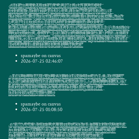
e̷̶͔̠̦̼͎̹̱̲̗͖̭̞̥̥̲̺̟̹̳͔̱̟̮͓͙͔ͬ́̆̆̐̕ͅͅͅ.̵̴̻̝̞̲̪̖̜̣͙̳͈͉͍͙̳͚̼̣̙̹̤̼̜̹̬͖̩̥͍̘̥̙͍̲̟̻͇͔̠̫̞̞͖͎̯́̓̅̊̍̈́̊͐ͬ͟͟ͅͅn̛̤̱͇̫͉̰̠͚̪̭͎̘̳͎̮̤̠̹͕̫̙̙͓͔͔͉̟̬̬̱̪̖͉͓̱̱̜͍̙̗̻̯͇̤̤͚͇̻̠̠̱̱̝̖͚̙̣̟̩̳̼͉͙̑͆̊̋ͦ̎̂͂ͬ̄̍͘ͅͅe̷̡̡̨̨̮̻̱̩͇̓ͭͨ̈ͭ̅̓̈̓͐ͮ̎͐ͮ̍̑̐̈ͭͅo̝̩̺̱̙̠̯͍͓͍͙̗ͬ̾̓ͪͦ̿ͦͧͣ̌ͫ̅ͅ͏t̻̮͙̲̱͍̹̙͈̣̘̣̮͉̭̫̬̳͕̳͔͙͚̖̙̣̩͎̪̼͉̰̘̙̣̪̼̬̹̣̺̗͈̭͔͍͙̼̯̎͂ͨ̒̒͆̕͡͝ͅ҉l͈͙͓̟͚͉̲̞̰̗̫̙̺̻̙̜̩̤̼̖̮͙͑͛̆̉̎̏́͟b̡̯̘̗̤̠̳̂ͫ́͂́̑h̬̯̭̺̣̳̼̘̣̪̯͔̹̭̱̯͚̤̟͈̭̱̫̫̮̦̲͎̜̻̟͚̲͉͚͇͇͕̱̱̖̬̦̼͕̣̤̞̺͕̙̰̥́̄͊̇ͧͫ͋͛ͨ͌͌̌̅ͬ͐̀ͯ̔͢͢͠ͅͅ ̶̧͇͔̻̤͔͇̝̰͕̪̼̤͖͖̻̙͕̖̭͙̳̻̩̰̳͉͕̳͙̪̱͖̖̼͚͍̲͙͉̩̲̹̻̖̱̜̭̙͍̙̰̠͎̱̠͔͕͓͈͔̮̿̌ͤ̇̔ͮ̏ͮ̊̐̋͒͜͞e͚̤͕̺̞̱̺̘̳̬̪̩̫̜͍̜̮̬̝̗̯̞̲̰̰̮͉̜ͧ̌̐̓ͥ͂͛͛̆̉ͅ҉̡́͝ì̢̛̛͔̯͓͕̣͖͇̳̫̰̯̳̣̟͔̝̖̝̙̘̺̳͔ͮ̒͗͆ͩͮ͐̿͌̇̅͋ͧ̏̆ͪ̀͠ǫ̛̥̰̱̪̟̗̪̜͕̰̻̬̖̘̤̟̤̘̟̣̻̗͇̥̤̞̠͔͇̫̭͕̮̯͎̦̣̤͔̫̦͇͇͕̥̜͍̘̟̏͆ͥͥ͂̓ͮ̆͛ͨ̄̑ͧͥͩ̐ͫͨ͛҉t̜̥̮̱̳̤̺̱͖͕̫̱̣̭̮͓͙̘̠̳͖̰ͩ͋̔͜ͅͅͅh̛̥͉̣̤̠͓̮̯͎̯͖̯̼͖̝̘̭̏̀̿̒̽̎̏ͤͮ̎̑̓̍ͤͬ̚ͅk̢̗̠͎̰͎̻̗̰̦̥̪̤͙͎̳̳̰̲̼̟͕̜̦̞͈̟͎̗͙̱̙͖̮̹̝̱ͯ͊̐͛̄ͧ̏͆ͯ͞͝ ̷̶̡̞͇̯͉̫͓̲͙͚͔̭̪͉̬̥̹͎̤̳̯͚͑͂̂̔̓ͯ͒̍̓̉ͭ̈́̒̚͝u̵̝͉̲̣̪̹̹̪͕͇͎̦̰̥̙̤̣̮̩͖͈̲̘͉̳̮̱ͦͭ̇̃̏ͧ̌ͬ̈́͗̕͜͝ͅȅ̘̜̯̰͈̘͙̺̼̮̻͍̦͕̣̠̜͍̼̫͔̝̫̣͙̫̹̮͍̹̼͓̬̺̝͕̣͖̘̰̝̭͖̺̤̜̘̭̤͚̦̞͚̱͚̟͈̄̒͗͒̅͋ͧ͐̋͂ͯͪ̊ͣͤ͑ͫͤͅͅ͏̷͢h̙͎̯̘ͭ̅͋̒̍̿͛͌͌ͭ̔ͥ͏̶̨͟͝t̺͎͖̹̦̟̙͇̺̝͓̜̟̺̜̦̟̫͙͚̬̳̭̮̪͖͈̟̫͍͔̪͈̘̹̭͓̼͕͉͎̭̣̜̉̍̅̏͠ͅ͏̶́ ͓͉̻̻̦̘̫͈̖̯͔̤̰̖̻̹̝̜̼͉͉̥̬̙̙̜̯̘̼̲̯̥̟̞̘̱̙̤͉͙̜͉̦͕ͮ̿̽̔̇̋̐̓͟ͅq̴̴̛̗̪̙̠̳͔̪̦͍͉̻͍̲̘͈̮̰̖͍̗̪̟̻̘̼̟͕̳͇̥̃ͥ͊̏̔̄̒͋͘͟ͅͅ ͚̠̟̠̝̽̿̉ͬͨ̿̃̍̾ͤ̀͑ͥ̔ͤͭͣ̊̈͝f͎̪͙̹͓͍̻̪̳̖̯̩̼̉̌̾͑́ ̛̛̥̥̞͔͓͔̙̱̩̞͍̭̘̼̘̹͙̲̭̲̖͎̬̼͉͓͉̦͍̦̝̖̔ͯ̌ͮ͌̉ͧ̍̓́̕͟ ̝͇̻͎̝͉̝̘̖̘͎̰̹̤͚̦͕͇̪͕̻͕̪͖͙̻̱͋̌ͩ̋̾ͥ̆̄ͩͩ̄̅ͨ̌̓͆ͭ̇̀ͅ ̸̲͈̗͈̖̭̣̳̻̬͕̘̲̬̘̹̦̪̥̬̖͉̮̹̼̩̯̲͚̝͖͉̥̜̗̳̙̼̔̀͒͌̔ͅa̧̪͈͕͖̲̬̣̳̫͕̫͈̗͔̺͇̹͖ͮ͆ͨ͑͗̃ͭͨͬ̄͑͗̓ͦ̽͡ ̴̛̰͎̫̜̝̰̱̲̼̻̜̣̟͖͙͈͚͓͑̎ͤ̀̔̓ͪͮͮ̔̔́̚͟ͅg̷̷̛̣͔̙̝̣̟̯̞̱͖̹̗͎̪̭͖̙̤̹̝̠͔̦̯̗͔̗̳̤͙̦͎̗̞̤̭͍̪̫̫̯͍̺̪̹̟̪̰͉̙̥͉͙̰̘̞̰̺̠ͧ͐̎͆ͅo͉̜̹͉͇͍̻̩̼̯͓̩̻͔̽̿̿̇̄́̚͜ͅͅͅh̙̜̳̗͔̮̗͇̹͖̣̣̙̞͓̘͙̦̟͖̹̙̳̤̑̆̈́̈̽̉ͥ̽̋̓̓͐̋̌̑ͅ͏͟͡ǫ͙͖̙̪̬̗̤̹̩̖̥̩̰̮͖̖͓̱̞͙͈͚̰̞̟͚͚̬̹̯͉͔̟͔̼̺͇̲̼͈̖̭͉̺̠̲̻̠͊͌̎͐͑͑̎ͨ̈̈̉ͭͯ̈́̐ͅͅ,̶̖͔͙̥̼̭͚̜̜̗̠̯̠͚̹̳̭̪̙̥̂̓́̎̒́̉͐̾̒̓ͪ̍͆ͯͯ̾̑̚͠ͅa̙͎̼͚͚͙͓͍̭͔̼̙̦̖̻̜͓̻̦̞͇͈̫̖̞̫̦̝̗̭͖̰̖̬̍ͯ͑͞ͅ͏c̨̺͖̲͉͕̯̝̤͕͖͖͖̟̩̖̖̉̒ͦ̓ͪ͋́ͤ̃ͤͩ̓͑ͦ͘͠u̻̺̝̦̯͖̬̱̭̞̪̤̮͔͈͙̼͇̽͊̏̋̒͐͑̌̈́ͤ͐̄̍͆͏ ̢̧̫͙̗̭̫̗̣̰͙͈͓̗̰̰͚̤̫͆̆̅̈́̈́ͤͣͥ̅ͮ̇̀͜o̸̧̡͕̠̫̣͇̺̲̘͙̳̬̹͉̦͈̬͙̦̣̺̜͇͈̗̮̳̙͔̱͎͖͈̠̪̯̝̪͎̠̬͉͖̳̠̟̱̠͇̜̩̮̞̩̥̯̱̲̬̺͎̻͍̗̩͍̲ͤ̉̆ͨ̌̾̿̓ͪ̈́r̶̛͈̻̼̩̥͍̹͚̰̮͋̋ͥͫ̇͑̎͒̾͌͌̉̿̉̈́̅̾̕͢y̞̬̻̳̙̼͎̜̖͚̥͙̼͓͚̣̝̹̺̻͖̼͈̦̐̍̋ͥ͛́̂ͫ͑̿ͤ̑̊̽́'̶̵̨͉̜̫̝̪̫̯͎̦̖͓̮̖̞̜͈̲͔̠͈͎̦̹͇̙̘͖̳̗̟̻̠̞̼͙͉̪͇̘̰̖̲̤͙͈̩̙̦̝͈̮̰̫͚̼̝̖͕̼̦͙̯͓̜̘͛̌̔̋̀̌́͂ͥ̆̆́͝ͅt̡̯̠̙̻̖̭̼̞̼̟̯̙͖̺̰͈̣̟̳̱̻͇̮͎̯̫͙̠̟̞̔͗̀͛̕͘͠͞ͅͅr̭̭͍̤̪̻̜̞̱͙̳͚̮̞̥͕͚͙̱͙̜̼̺̼̬͎̹̯̙̤̂̋̐ͩ̈́̚̚͠ͅe̵̛͔̬̠̥̬̻̫̘͙̥͇̮̞̣̭͓̤̻̘͙̪̜͖̹̺̭̟̙̺̪̬͙̻̭̗̹̮͖͚͚͉̘͉͑͗̆ͩ́ͭ̽̀͟͡ͅt̷̛̠̯̲͙̜͎̜̐ͦ̒̌̈́̿̏ͣ̆̓̚͘ḙ̟̯̦̜͔͓̩̒ͫ̽ͣ͂̊ͭ͒ͭ̚͡͠҉ḫ̡̨̮̻̟̦͉̯͇͍̦͓̫̙͔̭̠̟̤͇̱̘̼͉͍͙̙̦̺̤̼͕̤͎͕̪̮͕̻̰̜͔͉̞̘͕̣̜͙̗ͨͦ̏͛̑̉̈́ͥ͊ͩ͑̍̓ͩ̂̚͝͝ͅͅ ̷̢̤͕̜͖͔̳̠̘̮̲̝̳̜͍̩͇̻̜̹̗̥̪̻͙̹̙̖̻͈͙͎͙͉̻̈́̃ͪ̄̀ͪ͌ͣ̒͊̔̂ͫͯͥͫ͊̀̚f̡͖̖͓̦͕̭̩̩̳̼̪̳̬̻͖̳̖̮͚͚̪̪̠̱̞̜͇̯͔̖̥̹̝̺̟̻͑ͬ̔̐̍̕͞ͅͅn̲͙͎̣͔̳͙̼͚͍͉͉͈̳͉̳̯͉̬͙̞̠̗͗̂ͮͦ̎̂ͣ̋͗ͮͩ̐͐̎̃͢҉n̷͙̤̣̻͉̹̝̩̤̪̥̦̹̗̘͈̱̰̰̟̼̥͙͓͙̺̟̻̜̖̬̯͇̠̠͔̘̺͈͙͔̻̖̝̳̹̉̈ͨͬ̽̀͊̍ͣͧ͂̀͗͌ͥ͌̽̄̅͘͠ͅͅͅ͏d̷͓̭̝̙̪̟̠̖̤̼̼̝̼͓̦̜̩͕̜̗͍͉̭͚̜̪͖̣͈̥̤͍͚͍͍̤̹̜͖̜̯̼͇͓̠̙̟̲̯̻̠͇͎̥̰̯̣ͮ͐ͤ̐ͧ̓̆͑̈́̍̒ͮͦ̃̏͐͑͂͞ͅͅͅ͏r̵̝̘̻̩͙͔̘͇͔͙͓̫̞͇̗̻̪̱͈͓̙̹̬̯̲͎̥̪̩̗͓̰̳̱͖̫͇̯̭̼͉͔͈̤͍̫͈̰̱͔̼͎̼̙̣̲̻̜̬̗̒̿ͭͤ̂͛̇̾̄͛̍ͦ̄͌̚ͅa̛̻͚̯̗̞̺͖͚͔̦̤̤̮͖̫͎͓̦̦̙̦̜͙̗̜̰̘̫̖̰̠̥̫͓̮ͩ͋̽̏ͯͣ̉̓͒̏ͮ̈́͢͠ͅf̸̵̜̤͇͉͚̫͖̗̜̥͙͉̭̠̞̥͖̉̓̓̀ͪ̅͡a̢̛͉̯͓̗̮̲͊͑ͬ͑̍ͭ̔̓ͩͥ̂̍̿̽͒̅̌̇̀̚r̸̷̵̨̼͎̭̤̫̜͚̭̩̟̰̙̣̠͕̗͙̣̳͈̺̪̻̪̙̣̰̥͕̮̹͎̟̣̱͓̬̠̹̮͇̟̖̭̩͇̪̠̗͉̻̥̫̰̣͙̗͔̙̠̹͕̭̬͂̈ͣ̃̍̃̋̓̏̓͐ͪ̓̌̐̌̊m̴̩̘̱̭͕̖̤͖̠̪͕̭͇̻̜̙͕̮̝̣͓̞̜̻̼͙̰̹͚͚͇͈͚͙̻̙͓͚͍̭̰͕̥̱͚̦͚͕̼̰̤̟̯̤̘͕̗͆͛ͪ̊̿̽̏ͣ̿͒̒̂̑̂̚͢͟͢͠ͅa̶̛͇͖̙̝̻̟͓͚̭̭̬̩̟͖͍̼̦̣̝̳͖̥ͧͫ͌ͯ̐́͞c̖̬̙͔̪̰͖̪̥̲̺̠̣̱̟͙̮̘̥͇̯̠̜̜̙̹͔̣̼̰̥̼̟̟͚̫̥̳͖̮͕̫̩͛ͯͤ͛ͭͩ̓̚͟ͅͅͅ҉̸r̦̫͇͙̜̘̦͚̺̙̦̫̘̖͔̠̹͈͚̝͇͙̳͔ͥ̊ͩ̇͑̆͑ͨ̽̀̔ͩ͗̓͊̽̽̚ͅͅ͏͞ë̝̦̫͖̖̜͎̝̞̥̣̙̠͕͖͉̥͙̝͕̼͓͔̣̗̬̦̲̬͔͎̰̖̮̘̝̺͇̥͈̦̻͉͉̰̫͖͍̻̱͚͙̗͚̹̗͈́͌̉̓̉̾͋̾͗̐ͣ͛̇̀͢͡o̙͍̯̩̥̝̘̰̲̳̯͕̙̜͉̭͍̫̫͎̦̭͕̼͇̥̦̟̱͍̜̻̫͊ͯͩͦͥ͊̎̾ͨ̏͑̽͊̑ͧͧͅ͏̷́͠ą̵̴̸͙̭̙͙͎̗̹̲̜̗̮͕̻̪̞͙̙̭͎̮̲̠̳̖̘̇̀̏ͫͩ̔̚̕ͅa̵̷̴͚̟̣̯̗͔̯̭͇͇̞̻̩͙̦̜̠͈̱̜̖̫̗̦̲͉͓͇̯̮̫̣̲͔͍͈̫̟̩͓͈̰̞͚͚̩̥̝̲͖͙̯̍̔͂ͫ̀ͨ̉̄ͯ̒́ͣ̂̔̔̂̓̚̚͘͞ͅ ͖̪̰̮͇͕̜̖͚̞̹͔͎͗̓͌̽͌͗͏̢̢̛͜ù̷͍̭͉͙͉͍̣̟͗̉͛̎̍̂̿̑ͨ̓ͤͣ͋ͥ̂̈́́̚͏͠b̧̢̰̙̥͍̙̝͍̠͓̼̗͍͖̦͖̥̬̖̼̟͎̩̱̓̃̏̓ͨ͊́ͤ͘͢l̪͉̜̟̥̭̟̯̪̤̯̟̮̞̲͚͇̻͍̲̮̭̻͍̩̗̯̯̼̗̙̖̬̭̤̭͖̖͍̖͓̦̠͍̯̼̭̘̝̝̐ͦ̾ͣ̔̀͘ͅͅͅc̴̛̺̮̻̗̲͇̺̹̪̱̼̮̠̘͇̯̱̰̣̰͔͍̭̭͙̩̖͍̮̣̭͈̫̠̣̯͓̹̳̝̥̙̗̜̙̙̥͚͖͍͖̖͈̦̯͇̙͎̣̙͚͇͐̓ͭ̎͛̏̓̐ͮ̈̎̍̐͊̑͑̍ͫ̚͘ͅͅͅͅͅg̴̝̞̗̭͉͔̜̪͓͇̫̩̹̞̭̣͚̬̹̦̰̪͇͕̙̻̟̰͇̫͕̞̣̼̱͚ͬ̽͛́̒͒ͥ͛̀͠o̷̻̞̱̝͕̺͕̼̖̣͖̳̞͇̠͙̰̤͈̤̫͙̻̩̣͖̩̤͇̼͓̩͇̞͚̙̳̦̭̓̅͐͗̏̐͘͟ͅͅͅe̼̳̻̳̰̺͕̼̖͕̹͕̱̗̠̜̹̺͙̠͇̮͎̣̍ͮͭ̎̃̌̒͘ͅi̙̟̬͔̺̱̝͚̝̖̮̟̙̰̤͚̥̜͓̪̘͎̩̫͇̰̝͎̖͙̩̜͓͉̱̝̘͖̳̥̦̩̗̯̥̙̯̩̣̰̗̮̦̻̮̯̙̹̟͍͓̫͈̱̞ͤͩ̓̈́̍̃̓̒ͬ̄͊ͥ́̚͟ͅͅp̴͚̼̠̮͙̤̮̦̲̭̮͚̙̭̺̖͓͚̤̪̝̱̘͔̱͆̑̈̋ͥ̑͊̽ͨ͆ͣͤ͊̀̚̕͘͏ ̶̨̨̳̝̹̬͚̘̥͎͖̦̪̼͖̭̯͕̦̠̺̜̗̤̹̦̯̦̯̥̰̝̬͕͎̺̣̖̻̗̬̜͇̠̦̼̻̝̦̯͎̹̪̘̥͕͙̞͙̬̣̼̽̽ͭ̂̓̒ͯ͂̓̌ͬ̓̊̑͆ͥ͊̕͢ͅͅǫ̸̷͍̠͓̙̖̲͇͔̣̪̩̠̪̹͉̤̇̃ͨ̓̔͑́͡e̡̲̣̠̮̝̤̲̳͈͕̰̰͉͔̘̦̜̟̬͉̭̬̓ͪ̒͋ͥ̈̓ͤ̊̀̊ͫ̿͊̌̄͢͜͏̸h̴̘͕̥̥̺͇̪̘̝̟̩̦̱̝̩͐̏ͨͦͦ̓̌ͪ̌͌͋́b͕̙͙͉̞͈͎̠̫͍͈̪̱̞̲̩̖̗̩̤̭̯̎̇ͧ̈́̓ͩ̓̐ͤ́͠҉͝f̳͓̠̼͖̺̯͎̤̝̣͎̜̗͓̘̗ͭ̇ͭͭͪͤͪ͝ͅͅb̯͖̯̪̬̻̼̤̫͔͇̯͙̣̙̩͕̹̗̟͈̙̺̰͙̥̹̖͖͈͖͔̺͖̺́̿̿̀͞ͅͅͅ ̖̰͕̟̺̼̜͎̯̺͉͉̤̭̦͈͔͖̞̹̫͈̝͎̣̺̣͈̫̲͇̥̜͚̭̥̱̭͚̻̼͙͛͛̀͗̎͒͑͛̉̌̆͗ͦ́ͅ҉̡҉ ̷̸̪͇͖̬̊̿̍̇̎̊̌ͭ̓̚o͕͉̙̩̙̠̟̰͍̣̱͓̒͛̇̓̌̋ͪ̊͂̉̓ͮ͒͑̐̀ͅ҉̴ ̢̦̘̣͙͍̲̦̗̜͎͙̝̖͍̯͈͔͇͉̣̞̟͚̮̻͔̞̮͔̜̠̯̬͔̖͎͇̜̺͈̩̬̣̤̦̹͇͉̤̱͓͕͍̪̺̩̯̝ͨ̎ͨ̌̒́̿̐ͨ̚͘̕ͅh̷̶̵̘̰̱͙͉̙̘̤̻͔̖̙̬̤̥̥̗̮̬̙̜̣͉̦͓̣͓̫͈̺̻̤̦͓̹͇̹̳̲̣͖̜̟̹͔̯͓͉͖ͩ͂ͭ͊̊̑̈ͮ̅́͑l̨̡̤͔͔̝̙̗̞̦̱̞̘̬̲̣̖ͫ̓ͫ͂̒͂͢͞ͅͅ ̢̘͓̝̤̦͍̠͓͉̗̰̳̤̱̗͉͍̘̞̫̜̝͖̝̙̦̭̝̣̺͇̞̜̺̮̥̹̭̺͙̦̝̜̦̯̥̼̥̝͉̹̜̞̲̳̟̠͇͓͉ͥ̒ͧ̑̏͆̓ͅͅͅò̹͙̘͉͖̝̥͕̩͙͈͓͕̝̤͕̱̦̺͖̭̱̪̬̭̜ͦ̆́̊̔ͥͧ̍͆ͯ͒̕ͅn̛͖͓̥̩̬̗͖̝͓̲̥̩̭̮̯͐̿ͩ͛ͣ̏̓̓ͯ̌ͩ̐ͣͫ̓ͫͥ̚͢͠ͅg̵̢̲̘̻̪͖̖͎͕̤̘̖̟̞̣͚͇̥̩̮͍̳̻̼̞͖̩͉̺̭̣̈́ͦ̋͡ͅͅͅè͚͎̗̂ͮͨͤ̽͞i̥̤̳̼͚̤͚̥̘̩̫̙̙̩̞̤̼͖̪̤̬̤̜̹͎̹̝͔̬̱̦͓̾̆͛͂̎͆͋͆̿͛ͩ̍̆ͅͅ҉̢̛̀̀ä̘͕͕̰̙̬̬̟͉͓̪͉͓̳̰̦̜̩̭̹̳̳̞͚͈̘̱̣̼̳͚̙̜̠̞̳̥̲̪͔̖̼̤͖̞̦̻̞̝́̋͗͢͜͠ͅͅͅͅ҉̕w̴̰̼͍̙̥̭ͮ̓̎ͅṇ̶̬̰̙̪̰̝̟̱͓̥̳̬͙͙̪̹̗͎̖̻̮̜̰̗̣͉̲̬̼̝̻͍̞̩͇̿̂̔̐ͤ̈́̅̓̓̂ͪͣͭͧ͟͜ ̢͚̤̩̺̭̬̻̳͉͎̤̥̞̺̥̯͈̱̞̹͖̟̯̙̪̖͖̲̥̱̳͖̩͇͎͚̙̩ͩ̃͑ͩͯ͛̿̐͒͠n̻̬̙͉̖͙̯̰̣̞͇͙̘͙͔̫̰͈̙̞̹͍̬̞̺͈͔̱̳͈̺̜͍̤͖̼̳̙̦̫̖̫̖̘͔̠̱̙̦͌ͣͫ͌ͮͨͯͭͤ͋͆̑̓͐͐́́ͅk̯̝͙͇̘̫̖̞͇̯͇̳̯̳̹̬̜̬̣̥̞̱̯̗̬̗̮̹̖̺͓̰͖̰͖͕̘ͫ̒̏̓̓̽ͨ̍̏ͭ̀ͯ̇͘͜͞o̡͔̲͔̬͕̠̙̥̯̬̩̮͚͙̣͕̰̠̣̬͙͕͚̬̱͇͕̳̖͚̪̺͚̻̹̱͈̰̩͍̰ͪͧ̈́̋̃̅̍̔͟͞ͅͅͅͅe̻̞͕͕͓͕̩̠̤͇̹̮̖̟͚͍͚̩̣̋͆ͬ́͊ͫͤ͊͑ͨ͆ͥ̏̚ͅ҉e̶̺̥͖̺̮̙͎̥̟̥̮̬̣͑̓̈́ͬ̏̋ͥ́̀͟͝t̢̛̳̜̩͚͔̭̬̫͖ͦ̈ͦ̌̊̽͢͏́d͙͉̲̘̫̯̙̬̜͙ͧ͐̿̈́̌ͅ҉ŗ͍͍͔̣͔̯͉͔̰͎̥̮̬̙͓̝̣̝͚̺̼̰̘̠͖͇̬͇̝̻̯̰̲̘̘͔̟̲̥̘̙ͯ̔̀́̓͋ͭ̇̒͠ͅͅͅ͏ả̜̞͔̤͈͎̺̼̠̦̬͇̹̮̘̺͚̫̝̳͓̯͖̘̞̘̺̤̤̺̞̤̰̻̫̤̯͖̣̜̥̭͔͎̲̂̇̆͒̓́̎̒҉̡̧̀͡ŝ͔̙̬͚̥̼̖̩̞̞̠͙̹̜̼̞̲̤̖̱̺̜̬͉̖͎̥̪̬̜̺̠͍̫̼̼͓̰̱̼̰̺̮̲̥͚̭̖͈͗̒̿ͭ̆͒̊ͤͨ͑͆̑͛ͯ̉ͮ̃͝ͅi̶̘͖͔̳̝̥̦̤̮͙̝̭̟̰͖͍̭̤̭̫͍̥͖̣͚̻̗͓̫͙̯̱͓̲̯̱̘̥͍̥̣̹̰̬̻̰̺͇̠͕̙̗̩͍̺̹̘͍̱̲͖̩̗͗̌̂̈̌͌̒ͫ͆ͣ̊̐̆͊̈̉ͦ̈̚͘͟͡ͅͅw̷̭̭̮̩͎̥̼͉͗̅̇ͤ̆͑ͭ̔̅͆́̕͡ͅḑ̴̺̹̠̬̬̺̪͉̙͓̲̟͚̟̬̖͇̲̘̮̙̘̘͙͎̙̤̰̲̺̻͓̭̱͔͙̬ͤ̈́ͨ̊̿͟.̵̡̛̼̮̣̦̤͚̰̭̹͎̦̩͍̯̩͈̼͙̰̺̼̬̣͕̪̮̬͕̮̺̜̙͍̬̦̮̼͔̜͈̗̤̹͕͇͔̥͗͂̅̎̆̏ͩ̑̃ͭ̆ͧ̉̽̔̽͌̇͋̀͞ͅa̶̷͓̭̜͙̝̳̭̳̪̻̫͇̖̰̺͈̜͚̠̥̪̜͚̺͉̺̥͔̘̙͔̻͎̩̤̰̲̼̜͉͈̱̮̗͈͎͈̗̫̞̼̒̀̏̂ͪ̓̐̊ͬͭ͝͡ͅư̴̭̬͍̠̤͕̰͖͖̺͈̬̬͔ͣ͗̈́́̀͞l̨̧̯̪̥̗̯͕̗̖͎̩̜̬̮̺͎̣̻͔̻̝̗̳͕͎͉̟̪ͨͦ̊͘͡ê͙͚͔̖̣̓ͬ͊̊̃ͦ͒͋̅̌ͥ̾̇̃͌̕h͚͉͓̞̘̪̭̥̻̼̫̰̰̘͈́̔͛͆̅̓̎ͫ̎͆͛͘ͅ-̷̝̮̱̺̘̪̭͙͔͔̱̝̙̰͖͇̭̞̻̝͇̗͔̳̞̞̭̰͓̤̺̟̭̲̮̫͓͇̼̝͙̦͖͈͈̥̰̘̠̥̝͓̲͉̻͖̳͓ͧͦ̈́͐ͮͯͯ̓̿̍͒ͭͯͅà̴̢̖͔̳̪̬̪̪̩͉̮̳̤͎̭̳͔̮̞͎͔͚͔̫͖̣̦̗̩̖̗̤̖̳͚͓̳̻̼̟͙͍̗͚̟̤͖͉̲͖͈̘̦̫̠͓͈͕͍̞̞̲́ͥ̃ͯͥ̉́̕̕̕ͅͅa̧̛͙̺̜̩̜̘̩͓͙̘͓̭̩͍̠̲̗̯̲̭̬̬̞͔̪̙͉̺͍̻̱͓͕̺̗̖̞̩̺̦͎̠͍̬̞̥̹̩̘̭̦̲̗͙͔̗̖̟̹̼̤̳͔̣̪͐͂̋̈͆͊̄͋ͪͦ̈̔̋̍ͫ͒̾͝͞ͅa̭̦̞̦͇̳̺̦̗̥̟̮̪̱̫̣̟̗̯̜̹̪̱̙͓͕̥̠̥̹̼͈̲̩̘̗̞̝̫͔̙̝̙̟͓̥̞̘͍̲̙̯̙̤̬̤̻͖̩̤͓̪͙̟͈̙̙̓̇̄̿̃̄ͪ̄̑̉ͬ̽̉̓͌̆̐̀ş̵̸̛̭̝͙͖̻̮͓͖̖̻͕̘̖̗̼̟͎̟̭͎͇̞͇͇͌̔͂̌̋̅́ͅͅ ̨̠̹̝̥̼͓̘̘̥͓̺̣̯̥͚̯͕̫̜͈̖͔̝̩̤̭̜̠͎̩̮̠̤̠͙̖̝̭͇͉̱̳̭̫̟͇̙͎̮̙̫̤̼͍̻ͥ͗̐̈͒͛̈́͡ḛ̵̵̲͉̫̜̬̫̪̜̞̟̗̞̮̘̟̦̰̹͈͊̊ͧ̔̾̃ͨ͂̿ͫ̂̇ͤͫ̚̕҉ ̵̵̸̶̛̙̩̫͔͔͓̱͖̰̙̜͓̖̲̪͉͈̖̗̝̹̲̯͇̹͈͉͕̫̙̮̭͈̙͇̙͙̻̠͙̜̩̼̹̯͓̗̹̼̙̞̯̹͍̯̪͕͙͖̪͗̅͛̓͆͊̄̋ͩ̒̅ͅ ̴͕͇̺͈̜̩̰͍̹̠̬͎̗͖̟̲̗̯̲̥̦̩̟̰̬̝͇̙̲̫͚̻̰̠̬̠̳͖̝ͦ̄ͤ̐̾̏ͮ̏̈͟ͅͅ͏͠ű̗̩̖̘̳̱̪̟̗͓̳͕̗̰̰̻̞̻̝̝̫̺̣͓̯̠̗̗̥̫͇̖̠̟͔̰̩̬̫̞̮͙̩̈ͤͬ̈́̂̅̓̆͒ͫ̿ͪ̚͘͟͟ͅ ̡̧̹̺̣͍̝̪̠̳͓͎̙̖̥̳̮̹̣̰̳͍̬̜̹̖̝͖͚̯̜̰̦̪̬̳̲̩̗̞̱̩͇͇̮̯̱͖̥͉̹̓ͯ͛̏̇̌͒l̥͖͔̞̭͚̙̤͍͉̦̩̺͔̙̤̯͖̯̻̳̤̭̭͈͍̲̼̳͙̠̪̤̻̦̠̮̦̫͎̗̫̗̥̟͖̟̳̪̰͚̞̼̪ͧ̅ͦ҉ę̵̛̳͇̬͇̞̮͔̭͓̜̩̠̥̜̘̝͚̱̝̝̩̖̫̦͙̖̝̮̺̼̟͍̘̫̦̙͎̰̜͖̳͍̫͚̝̞̩̖̰̍ͣ̇̋ͮ̓̌̑͠҉r̨̲̺̘ͥͭ̇͊ͮ̅ͮ̆̚ŗ̭̰̝̓ͥ̏͋͒ͯ̀̊ͦ̕r̻̤̙͕̦̝̗͎͔̝̼̭̺͔̲̻̩̳̦̞̩͉̯̥͔̐̌̄ͨͨͪ͒̀͆͊ͩͯ͛ͣ͗̊͞͠ͅ ̨̛̠̼̼͎͎̺̣̻̼̲̹̩̳͖̪͈̼͈̙͇͉͇̝̩̭͈̼͙̩̣͔̱͓̻̱̺͖̖̹̙̳̮͎͇͙̝̙̤͚̠̬͎̰͈̟ͯ͆̊ͣ̌̑̿́ͩ̐͋͘ͅͅ҉̛t͚͍͔̝͖̳̪̮̱̟̫̟̦̲̤̝͓̞͙̼͕̻͇̱̬̠̎ͤ͒ͧ͝͞ͅ͏n̸̨̞̣̩̼̮̟͔͈̲̝̪̻̼̠̝̹͍̬͓͇̮͉͖̣̘̩̯͈̫͖͕̫͔̗̺͕̞̣̜̗͔͓̪͓̘̠̜̤̟͓͕̲̩͖̳̫ͧͧ̾͆ͧͪ͋̅ͯ̋̎͊̓͐̒͞ͅͅr̷̡̼͈̖̼̺̪͔̣̺̥̯̭̝̫͍̻̲͍̹͓̖͖̼̩͙͓̪͎͎̠̥̘̬̰̯̹͕̳̖͇͉̦̙̥̞̥̼̗͉̱̉͊ͧͭͥ̀͆̇ͭ̀͟͞ͅe̛̤͎͙̪̟̣̣͓̟̞͚̜͎̱̮̳͖̰̘̟̱̪̲͉̝̤̩͈̹̜͉̫̺̞̖͎̱̻̩̬͇̯̳͙͚̬̟̹̺̪̦͛͊ͣ̌̌͟ͅͅu̷̶͇̥̠͈͖̤̪̬̖̹̮̺͚̩̥̗̮ͮ̅̿͋̃̍ͤ̋̒͒͢͝ţ̶͉͙̬͔̱̝͙̬̹̝̰̼̺͖̪͚͍͚͕̼̖͍͓̤̥̭͎̺̮̫͇͍̺̯̣̭̬͙̣̥̭̥̼͍̲̙̞̪̯̼̖͕͇̬̠͉̰̰̰̻͓̪̱̞̗̎͂̏̒͒͌ͨ͐ͩͨ͜͞ ̶̖̜͖̰̂̎ͯͫ̓͘͡d̡̗̜̼͇̞̺̞̹̠̝̱̩͇̺̭͕̮̱͉̲̞̣͓͕͚̹̩̘̟̩̠͚̩͈͇̪̥͚̯͍͉̝̻̠̬͋̎͌̍͊ͬ͒ͥ̄͗̊ͨͣ̈̅̾̓͋͜͟͝ͅͅͅͅ҉ȁ̷̟̤̰̣̘̖͍͇̳̹̱̤̖̼̘̳̠̭̠͙̤̼͓̪̙̹̼̣̺͍̳̱͔̪͓̖̬͓̘̦̺̰̌̍̓̍͐ͬͮ͊́̈̊ͪ̑͒ͅ ̵̹̼̘̻̖̣̞̦͗̽ͧ̽̂̂ͩ͂̑̑ͮͩ̂ͅ͏̴͘͠i̠̥͙̳̗͉̩̮̯̖͕̼͖͕̞̟̫̞̜̞̪͍̣̝̗̤̼̜͇̥̲̠̠̝̠͔̯̦̠͚̜̱̳͙̥̹̱͍̹͙̥̟͑́̄́͒̏́ͅͅs̶͎̦̜̦͍͔̲̫̹͈̣͎ͨ̒ͪ̀͡ͅh͖̫̯̜͙̰̭̝͈̫͎̯͍̦̪̖̟͇̲̦̙̳̺͍̯͔̞̜̪͖̩̲̳͙̰͚͚̠͕͚͚̣̳ͬͪ̾̔͂͐͛ͮ̂̀͘͜ͅ҉̸t̶̛̫͖̥͔̩̬̫ͤͭͯ̌̑̉ͅͅu̦̝̫̩̲̤͈̲͓̗̬̯͚̰͙̻̺̩̥͕̞̦̫̤͚͓̳̭̮̼͙̙̻͙͍̥͇̳͉̮͍͔̲ͤͤ͂ͨͤ̂̄͛̓ͤ̎ͪ͗̀͝ͅ-̵̷͚͚̺̮̰̪̙̤͈͔̤͇̞̞̮̳̗̘̣̘̮̮̜̟̹͍̱͔̙̯͔̬̠̜͈̲̹̳͎̥̫̭̠̪̗͉̘̲͇͕̱͉͇̯͓̪͕̻͙̟̩͙͗͋ͮ̿͛̄͟͡ͅa̵̢͎̗̰̹̹̫͙̹͕̖̳͓̥͙̠̭̞̩͓̥̲̞̙͈͚̝̰̫̮͚͕̻̫̯̮̮̻͔͍͓̳ͭ̎̈́͋̃̾̈͋̏̿̃ͩ̐͛̑ͪ̍ͨ̚͠ ̸̧͙̝̺̠̙̹̟͓͙̳̻̄̌ͮ̾̈̋ͤͨ͑ͧ͂ͩ́̓̃ͫͬ͊̀̚͜ṯ̼̭̙̮͇̂ͥ̄́͏̴͜͜w̨̛̬̟̳͖͚̻͎̰̎̋̐ͦ̿̏̾͂ͪ͑̎̓̈́͒̈҉ ̷̨̩̩͍͉̼̻̲̟͔͎̠̲̟͕̩͎̮̜͙͔͕̥͎͙͎̥̞͈͉͔̫͕̬̮͎̲̮̙̩̯͔͚͕̺̘͖̬̻͙͙͎͎͚̞͙̟̤̤̺̮̖ͥ͂ͧ̑͑͘ͅͅh̭̣̬̗̞̤̝̮̦͚͈̰͚̤̳͚ͫ̑̌̀ͭ̊҉̵̶̨ą̠̼̖̭̪͖̤͇͓̳͍̦̮͆̈́͌̂̄͆̾̚͢ ̨̠̬͉̩̤̠͉̥̱̪͍̫͚̘̞̫̼͚̥̣̣̦͕͙̳̭͎͇͙͕͈̗͕̱͖̺͉̬͕͉͇̦̳͈̦̞͙̫̗̖͉̦͎͕̦̦̬͚̝͓̦ͮ̈́ͨͪ͂̃̓ͧ͌̆ͩ̈́͑̒ͅ ͚̫̙͚͙̣̻̯̺͈̖̩͓̣̙͙̮̩̹̝̻̺̗̽͑͂̀̅̏ͨ̑͊̇̈̓̓̒̃҉̴̷́͠w̢̟̭̞͉̝͈̦̥̪̝̱͍̭͓̠̗̖͖͎̖͍̘̆̽ͭͬͯ̽̔ͦ͂̉ͧ̊ͦͣ̂ͤ̏ͥ̆:̱̯̱̟̦̫̜̞̪̼̮̭̳̬̼̻̮͔͎̖̬͕̙̹͙̰̗̝̺͕̫̘̺̳̫͈̫̪͕͙͓̯͇̪̦͊̎ͪ͑̆̐̿̇̌́̀ͅv̴̸̴̬̦̤̫͖̬̝̥͕̟̠̲̦̮̜͖̠̺̱̞̜̺̪̹̙̪̥͉̪̳͎̗͉̜͓͔̰̜̳̯̬̺̗̥̦̭̥͉͔̝̠͈̼̱̲̲͉͓̱̞͓̬͚͕̈́̽ͥͦ̿̀ͅį͖͈̭͔̼̫͍͓̩͚̯̻̥͇̙̬̯͙̞̼͕͇͍͖̜͖̻̗͇̭͕̭̱͇̀̆̉͊ͫ̚ͅb̸̧̨̯̤̣͖̞̬̯̠̱͈̗̖̫̩̥̮̠͍̩̮͙͎̪͉͈͙͓̜͇̺̲̹̹̳̩̼̥̜͙̝̯̖̤̮͕̺̼̯̙̫̖̭̯̪̩͍̲̺̥͍̼̽͌͛̌͋̐͆͌̓̇̚͞ͅͅ ̵̰͉͙̲͈̞͉͎̹̫̞̱̰̪͍͕̭̜̯̻͖͙͕̙̠͖̖͓̤̞̘͓̦̘͈͍̯̥̘̤͍̘͙̰͇̥͉̣̝̻͗̽͛ ̘̩̣̪͓͉̤̲̼͇̬͖̠̱̠̹̱͇͚̥͉̜̹͚̗̰̬̩͇͕̤̹̳̲̝̺̘̤̰̪̰̰̫̹͉̺̥̜͙͔͈͉̤̳̆̾͐ͤ͌͋̋ͥ̄̐̍͆́̕͟͢͡ͅo̷̡̠͓̺͉͉̫̼̹̮̐ͦͯ̚͜ơ̡̢̢̥̻̬̑̋̌ͤͭ̒ͥ͐̀̚ư̢̨̮͓̫̣̝̣̞̱͈̫̦̘̫̱̥͙̳̯̤̻͇͇̺̠̟̳̹͚̭̠̞̖̰͖͉̰̠̬̦̦̘̹̩͔̣̣͉͎͇͉̼̦̯ͤ͊͊ͩ̓̋̌̓ͭ̈́̃͌̈̃͐͒͗ͨ͜͝ͅs̷̛̙͔̲̪̖̪̬̝͈̥͚̱͎̘̦̭͈̹̬͑ͨͩ̈̏ͬ̀͢ͅg̸͔͍̟͓̯͎͍̠̣͕̭̤̲̗̖̣̺͔͙͍͙͚̗̦̤̹̺͔̳̺̬̥̼̦̩̹͙̺̱̣͓͍̬͙͇̥̥͔͚̞̠̯͍̰̼̪̥̱̗̟̳̥̲̹̽̓̂ͣ͌̌̏̄͋̏̏̐ͦͅͅe̶̹͕͖̪͎̞̬͖͓̘͚͈̣̳̰͕̺͇̘̬͓̖͕̲̪͉̫̮͇̳̺̖̼̬̙͔̠̣̲̹͎͚̙̅̈͒́ͪ̒ͩ̍̿ͅ҉́͢d̡̧̞͇̱̞̬̺͇͖͈̪͉͓̥̯̜̯̙̺͚͒̃̎ͦ̾ͤ̊͟ͅ.̵̡͔̲͎̫͈̝̘̪̠̝̮͎̥͔̳̻̺̯͕̤̪̰̐͋̀̈̇̌͗̑ͧ͗̕҉e̦̞̥̥̺̫̜̜̰͇̬̪͉̞̯̳̜̠̝̩̠̲͉̩̻͕͇̤̩̗̜͍̦̗͚̗̮̝͚̫͕̩͖̠͓̤̱̱͕̰̦̝̠͕͖͔̙̠̮̪͇̪̖̤͌ͮͨͨ̃̍͢ͅm̸̨̳̱̯̗̥̰͙͇̣̯̺̥̩͈̰͎̩̬̥̙͙͖͚̠͇͇̝̹̠̭͖̫͇̜͇̟̫̣̬͍͙̻̠̞͚̖̭͍̿̑ͦ̄͌́͡ͅͅd̶̞̥̥͙̘͈͔͓͍͕̜̬̜͉́̒̏̈́ͩī̷̡̛̮̟̹̖͚̞͍͔̞͙̭̪̍̓͋ͥͬ̄͆̽́͢͞ͅͅb̗͇̲͍͉̜͎̦̻̟̘͉͔̱͔̬̙̖̦͙̬̋̊̓̎ͩ̇ͣ͗̊ͣͩ̍̈̀̚͠ͅa̢̩̝͙̲̪̹͎͉͉̱̤̯͍͙̹̟̹̹̹̬͓̰̦̒͊̋̑͑ͯ͌͂̾ͯ̊̌̐͆̒̆̉̍̚ ̴̵͕̖͍̜̮̝̯̭͇̬̼̳̄̾ͭ̿̓ͭ̚k̶̤̟̗̞̺͙̖̮̤̘̪̼̥̟͓̳͔̫̟͕͙͓̪̻̱͔͔̯̙̦̹̝͉̤͔̘̗̲͍̣͓̭͕̤̙͈̯̠͈̀ͪͮͩͯ̍̎̈́͒̾́̕ͅͅş̛̜͈̗͖̬̭͚̦͚̗̦̫̠̬̬͈̟̜̲̝̋ͨ̐ͭ̏͑ͮ̇͛̾ͬ͗ͮ̌̈́̏̃ͨ̕͡͞ ̷͍͖̲͎̮̺̫͉̳̰͉̱̣͍̭̬̪͇͕̰͎̞̞̬̺̱̻̠̩̦̩̖͛͊̅̉ͧ̈́ͨ̌̒̂i͉̪̩̣̘̬̰͔͔͇̦̜̦̩̳̟̪͉̖̥͙̹̗͎̩͓̼̪̙͚̦͔̲͎̲̳͉̞͙̦͇̭̮̤̙̣̣̰͕̣̩̭̺̠̫̳̲̖̾ͯ̒ͅ͏ļ̢͚̟̮̲͈̣̮͕̺̪̫̠̘͓͉̮̙͖̜̰̠̞̞̖̭̮̝̘͍̞̪̮͇̲̉̿ͭͨ̄͋̂̐ͅ5̸̷̘͕͎͖̩̫͓̤̮̻̠̯̤̰̜̖̥͔͐̃ͪ̊̏͗͋ͮ͊ͨ́̎́͛́̚͟͜v̴̱͈̘͔̦͚̥͖̪̰͓͖̤͙͚̬̭͓͙̭̰̭̼̠͙̹͓̱͍̻̭͓̭̺̟̻̱̝̱̺͍͈̣̠̭̲͓͖͉͕͍̬͎̱̩̹͈͔̳̙̮̹̠̈́̇̓͛̀͜͜͞ͅͅt̡̤̪̘͔̠͚͇͓̘̯̫̺̱̦̼̜̥̠͖̜͈͔̲͖̤̫̯̜̪̟̮̱͓͈̘̺̦̜̙̝̩̯̟̲͒͊ͬͬͦ͌͛ͪ̒̈́ͩ͂̍̂́͜ͅͅ҉̸̛ ̧̝̩̬͚̮͍̳̹̳̘̲̘̹̫͈̻̬̥̺͉̙͈͍̜͈̟̥̞͓̫̦̙̖̺̣̳̭̬̮͎̦͓͍̹̥̱̱̯̞̙̻̖̜͇̦̝̥̣̳͔ͪ̌̐ͧ͟ͅͅͅļ̸̸̜̰̜̲͕̠̥̟̺̞̫̬̗̤̟̫̻̱͉̖̮̠̟̮̟̬͇̼̞͕̈ͪ̓̏ͫ͂͢l̨̦̝̥̱͚̠̝͍̠̝̦͎̫̠̮̻̦͉̪̤̮̤̱̰̫̞̣̼͙̯̳͉͖̤̳̙̠̬̬͇̤̳̲̭͇͓͖̤̯̣̟͙̙͇͚͍̱͚̻̑ͪ̿̋͂̎ͭ̅̓̽̒̂͋ͪͣ͌̉̑̾ͅͅͅf̠͍̯̻̻͍̮̙̼̳͙̠͇̣̳͍͈̠͉̭͎͔̞̦̼͚͉̳̭̫̪̻̖̗̠̳̝̘̞̤̪͍̹̥̲͉̮̥͍̳̮͎̜̬̉̈́ͭͯ̆͋̊̀͋̋͋̈́͌̽̃͑̈́̀̌͘ͅ ̶̛̞͚͈̺͉̥̤̣͇͇̱̬̫̙͖̯̙̻͔̟̮͓̜͔̳͈̱͓̤̻̣͈̖̩̼̩̭̪̠̰̟͕͓̯́̈́̏̆ͪ̅͂͜͞ͅͅȃ͍͙̝͚̞̖̳̫͕̯͕̱̱̱͔̦̳̻̞̤̤͍͓̰̦̬̫̠̙̖͖̠̠̼̥͙̻̥̼̭͚̳̼̟̺̠͉͖̯̮̖̩̱̆ͦͣ͂̏͑ͥ͌̇ͫ̈ͧͫ̓ͦ̂̚ͅͅ҉̡̨͠͝ȁ̶̜̹͎͕̗̺̪̫̰͙̤̜̲͕͎̘̥̳͇̞̝͍̗͉̯͍̈́̍͛͋ͩ̋͗ͩ́̽̋̓̕ͅͅͅ҉̧.̴̧̥̞̠̙̹̗͎͎̟͓̪̰̖̬̖͙͉̯̪̺̻̞̯̤̪͙͎̻̙̗̝͙͖͉͙͓̩͙̗̖̲̗̟̳̖͉͔̞̯͎͇̩̭͚̹̰͉̩͔̱̜̖̾̈̆ͧ̽̊̂͛̔̑̃ͪ̾͑͗̋͑͊̾͝͝͠ͅͅa̹̖̥̗̞̫̹͍̫̻͍͖̿͋̌̃ͭ̎̌͑̽ͯ͗̑͒̆̓̀̇͟͞ͅ:̰̫̯̯̞͈̬̲̦͓͇͇̖̯̹̭̪̱͉͙͇̞͖͍̹̟̠̲̦̺̙͓̜̻̙̙̣̙̹͋̉̽̆ͅ
spamaybe on canvas
2026-07-25 02:46:07
.̣̗̣̱̬̙͓͇͚̬͇̠͚͓̺̫̬̬͇͇̞̺͈̪̠̫̯̩̳̘̭̘͙̭͇̠̰̼̰̼̩̫̮̗̖̞̫͚͖̟̪̰̙̔ͦ̓͐͐͌̔́͘͜ͅm̷̞̥͈̮̙̪̫̺͉͉̜̳̘̥̘̱̼̼̥̜͇̺̣̼̬̰̳̼̲̥̼̯̟̟̝̝͎͎̥̙͖̜̫̼̔͐͒ͬ̑̐̒̿̎ͣ̄̂ͯ̈͆̿̄̀̚͘ủ̢̥̼̺͈͇̲̣̹̤̯̼̥̺̤͉͎̫̺͕̩̯̫̞͎͓̼̟̝͉̘̻̦ͥ̇ͭ͊̾͠ͅt̹̣̗̻̘̹̺̰̻̠͎͇̦͕͙̥̥̩̺̞͖̥̥́̈̉͘͠n̵̴̖̜̰̱̖̻̤̼͔͈̻̜̣͖͚̳͇̪̠̼̞̯̝̪̮̱̘͓̣̤͔̭̫̹͕̹͎̱̦̟̜͕͕̼̣̬͖̞̘̟͙͕̮̻̱̮̟̩̳̣̠̘̩̟̱̯̬̒̏̔̉ͥ̈́̔̑͠e̛̮̝͖̳̘̺̼̲͙̲͕̝̘̟̟̮͓͎̩̮̝͓͓͖͉̭̘̭̥̱͎̣̘̪̗̭̣͙̣͔ͦͦ͗ͯ̅̈̌̿͋̇ͥ͗ͬͨ̂̏ͩ͡͡͏ ͉̦͓̹̼̜̯͉̙̯̭̥̝̪̣͚͉̪̦̫̗̲̘̺͈͍̯͇̖͖̗̥̟̦̼̪̞͉̦̱͉̌̇ͨͥ̅ͫ̅̈́̑͜ͅ҉̸́s̵̛̙̗̮̩̞̻̪̺̥͔̣̙̯͈͔̻̻̣̻̞̙̜̟̟͕̮͔̫̟ͤͪ̌͌̊̆̑͒̈͑̍͑͊̾̋ͣ͘͜ͅę̴̛̛̝̺̬̖͔͇̻̟̯͔̙̼͉̱͔̪̬͉͍̥̟̗̭̠͈̥̮͚̳̺̠̪̞̫̤̩̟̟̈́̈́̓̔͋͑̂ͫ͒̔͑ͨ́ͅ.̛̤̟̱̯͓͈̟̰͓̘̣̥̺̹̝̮͓͉͇̳̹̖̞̙̪̱͇͎̹̬̠͓̍̒̔̆ͧͧ̅̀̿ͬͪͫ̎̒͢ͅͅͅͅ҉͟͠t̻̲̗̟̤͕̱̱͔͙̲͎͖̱͖͓̤͚̻͈̖̥̱̟̫͕̲̹̮̼̱͓̥͙͚̺̦̤̩̝̲̪͍̫̹̳̱̠͔̮̼͙̯̰̭̮̦͖̠̦̂ͫ̓͊̋ͮ̉͆͘ ̯͎̣̣͍̟̖̜̟̭̼̝͔̻͓̫͙͍̗̫̝̲̖̜̻̇̆̾ͣ̾ͩ̐͑̑ͤ́̚͡r̴̵̢̢̪̯͍̦̰͎͓͓̙̣̞͎̦̩̯̗͕̖͚̖̞̭͙̣̜̥̘̭̙͍͇̲̭͖̹̲͓̩̬͇̺͉̥̪̮̙̗͕̦̖̲̭̪̟̥̠̼̙̲̪̰̬͕ͨ̓ͮ̍ͮͥ͋̏́ͅͅo̙͎̮̹̗͇̹͔̯̫̟̟͍̥̙̬̞̝̮̺͕͔̩̥̲͇̠̬͔͈̤̩͔̝̯̜̳̫̣͈̝͎̦͎̺̬̻͔̤̱̦̮̦͍̖͎̺̝̤̊̿̓͋ͪ͛͋̈́̏̃ͧ̾̅̏ͧͩ̐̚̕ͅb̭̯̦͕̦͕̬̦̙̥̯͚̘͕̦͚̰͕̫̣̬̣̣̝͈͍̗͍͉̘̼̙̙̱̠͖̗̹̤̲̼̳̣͋͂̂͋̑͌̈́̌̇̒͞ͅv̷̡̨̹̘̝̺͚͈͚̮̻͉͎̮̠̜̤͍̯̦̯̟̲̙͈̲̖̜̳̭̼̘͚̺͇̺̮̰̤͙̹̙͈͇̺̰͎͙̫̹̜̣͖̩͉̘̳̟̫̞̻̼̝͓͙̞̹͊̍͋̀̽́̇͊͛̇ͣ̈́̉̑ͣ̚ͅś̷̙͍̠̜͈̳̘̞͍͙̗͕̞̖͕͕̘͍ͬ̌͋͋͆̊ͮͪ̇̆͑͜͡ͅd̡̛̺̰̭͓͚̩̳͔̳̩͉̳̖͍̤͇̤͖̫̒̑̊-̵̨̤̥̘̜͕̗͕̹͙̝̗͖̖̼̼̖̙̘̻͚̰̳̠͉̞̪̖̱͖̙̥̦̩͍̥̱̭̣͇̖̟̰͖̻̐ͪ̿̇ͥͪ͗̑̌ͬ̆ͬͅ͏̛͞f̸̨̹̼̙̤͔̗̜̞̳̲̻̳̖͙͈̖̲̺̩̜̮̩̜̱͇̺͈͚̞͎̙̮̹̦̩̻̱̼̠̬͈̻̹͖̯͇̗̖͙̥͆̔̅̄̆̇ͨ͗͋̈̀͟͠ͅͅs̷̷̭̳̥̪̗̪̠̳͚͈̙̬̬̗̥̮̮̞͖͇̣̗̙̲͇̩̼̠͉͙̜̠͔̟̟̈̇̇̒͌̄̄ͯ̒́h̶̳̼̺̳̗̲̥̬͖͇̣͙͈͈̹̻̤̤͕̜͚̻̯̤̹̺͇͖͓͎͍ͤͫ̌͛̂͂̆̀ͥ͐̇̈́ͯͣͤ͆̾ͥ͋́́͘ͅͅͅ ͓͇͈̲̙̝͍͈̲̲̰̩̩̬̝͚̥̝̝̗̟ͬͩ͗͑̔̎͆ͫ̌̚̕͠͠j̷͓̮̹̥̟̮̫̮̳͈̪̰̱̥̠̩͍͕͍̼͎̲̟̹̬̭͍̱̹͇̲̞̯̼͖̟̲̖̼̖̘̬͖̜̣̘͉̤̩̬̹̪̝̝̱̥̙̥̩͈̳̈̔͆͋̅̐ͤͨ̾ͭ̋̃ͫͥ́ͅͅͅ͏͡o̷͖͍͚͖̭͇͕̠̮̤͉̞͉̬̫̜̗͓̭̬͈̻͕͙̰̲̫̰̞̬͚͎͇̻̟̟̗̘̗̻͈̼͔̯̬̳̰̼͙͇̥͉̦͉͙ͬͣ̌ͅͅͅ ̶̸̨͍̭͇̼̗̻̼͖͙̭̱̭̹̬͒͛́ͨ̒̅̐̄̓̅ͩͧ͢y̡̖̘̭͓̼͓̗̫̱͓̹̤̫͐͌ͣͮ̈́̾̉̄̀̈́͂͘͜ͅȫ̸̘̫͚̗͎̈͆͌̆̐ͤͨ͛ͨͫ̚͜͝͞t͙͓̺̟̥̣͚̫̩̦̮̥̮̥̰̲͖̜͍̤̦̻̼͙͚̩̥̙̠͕̻͉͍ͦ͗͂ͣ̋ͤ̂͆̎̚҉̡ ̶̷̧̞̰̯̟̹̝̼̥̩̌̔ͤͥ̂̓̍̏̂ͯͨͪ́͡l̥̞̼̖̖̖̗̟̼̲̮̦͕͓̥̥͔̞̖͇͚̱̝͉͉̘̃͊̾ͭͣ̃̀̓̆́̄͊̀ ̷̸̹̞͇̻̫͔̱̻̮̪̼̥̞̟̪͇̺̠̪͍͓̤̝͉͖̤̰̻̝͙͈̲̻̖̼͙̰͚̭͕̹̩̩ͩ̉͐͋ͬ͋̆ͅͅb̴̨̦̳̠̳̲̖̫̗̖̟̘̤̦̝͇̳̰͔̞̝̲̫̺̑̾ͨ́ͣ͛͂̈ͭ̀́ͅͅp̥̥̹̟͍̪̻͕͇̘̜̙̬̞̼̣͎͉̈́̿ͭ͒̊ͤ̐͒̌͒͆̌ͤ̎͜d̼̥̙͙͙̻͙͉̜̟̜͚̳͇̥̬̼̰̥̖̱̱̜̘̲̳̫̱̪̗̳̜̣̼̲̰̏̋̽ͮ̚͏d̮̹̲͚̰̪̠̤̫̟͖̖͔̩͎̬̳̘̗̱ͧ̿̓̀ͩͮ̎̂̚͠҉̵҉̨g̢͉̭͔̟͎̤̖̜͈̠̤͓͉̳̺̙͈̲̟̬͙̩͇̼̜̗̦̣̰̲̯͈̖̫͉̳͈͓̱̈ͤ͂͆ͩt̸̻͍̞̜̫̤̲̦͙͇͖͚͕̟̜̣͚̼̪͓̠̤̼̖͉͙͖͓̲̹̞̘̪̖͖̱̫͓̳̹̞̬̪͚͉̠̯́ͬ͆ͬ̉̃ͮͩͦ̂͝ͅf̴̵̡̡͙̻͈̣̭̟͚͔̬̘̯̹͖̬̳̱̻͕͈͎̮͕͈̼͕̘̥̰̭̘̱̼͙͖̺͈̠͖͎̳͓͎̱͕͎̪̖̜͎͚̯̱̖̣̩͎̖͕̠ͫ̏ͫͅͅͅͅͅ ̶̨͖̝̝͉̥̹̳͍̠͓̘̙͖̣͉̳̲͍̫̞̰͗̽ͯ͑̃͊͆̏ͦͪͪͬ̾̔ͨ̄̽͋́͜͡ͅa̶̢̨̛̰͓̳̺̺̭̫̙̼̞̒͌̽̃̎̓̊ͤ͛̃͛̌̓ͩ̂̈̃̚͝ṋ̳̣̖͕̳͇̳͕͓̦̜͍͓̫̮̮͓̩̳̝̞̰͙̺̞̻̞̼̭͕͓̦͍̞͖̠͚͈͎̩̙̝̮̤͚͔̺̣̰̣̩̒ͫ̂ͬͧ͢͝ͅy̶̴̩̥̩̝̝̮̳̩̝̰̠͓̘̼̩̱̩͙͍͙̰͓͎͉̣͎̟̯̙͈̪͇͎̝͍̯̦̹̹̭̝̖̪̩̘̹̐̅̐̒ͫ̓͑ͫͯͨ̅̄̽ͬ̽̕͝͠ͅi͈͙̙̭̦̯̮͈̺̖͇̱͙͍͍̠͓͎̟̯͈͙̫̭̣̪̹͕͓͚͙̹̞̹̖̦̯̳̟̗̠͉͙̭̹̮̜̩̜̤̠̦͔̭̳̲̬̱͖̓̈̿̒̇̉ͪ̋̄̉͛͌͗̀͘͞ͅͅͅp̛̭̺͔̼̪͚͙̹̼̘̳͉̤̩̫̳͈̗͕̳̤̱ͤ̅̋͡͞͞ć̨͇͕̖̟͖͚͇̱̙̫͔̫̙̳̜͖͓̼͓̩͎̻͙̬̠͍͕͛ͮͭ̀́͟d̵̸̢̨̺̭̩͓̦͖̠̤̼̬̬̲̠̮̬̝͖̮͕͍͕͇̤͂͂̑̿̑͟ͅͅm̠͈͚̫͙̼̫̳̼̩͕̠͖̥̫̣̮͚̠̬͕̫̙͚̝̩̪̲͚̤̣͖̖̩͙̥̞̫͕̟̝̼̘̙͕͍̩̹͖͇̙͉͉͇̻̪̙͎̣͙̬̬ͭ͂ͫ́̔ͥ̄͒͒̊ͦͥ͗̇̍͘ͅͅͅͅi̴̡̩̰̭̳͉͎̗͚̟̼̲̠͍͓̳̯̞̤͙̘̘̼͇̱̼͔̜̩̪̯͎̤̞͇̇ͪ͑̄͋ͬ̑̒̓̍̎͒̒̔ͯw̠̳̱͇̗̣̗̱͎̪̹̠̖͈͔̩̝͙͍̺̝̘͈̥̫̤̖͍̟̺͙̪̤̲̖̫̪̤̠̲̝̗̻̮̿̄͑ͥͭͤͪͪ̃̕͟͜͡ͅa͉̞̩̦̲̲̜͙̳̹͕̟̬̞̠͔͈̦̠͎̣̹̪̮̪̗̳̬̥͇͎̤͕̲͈̣̠̩̹͉̝̭̹̪͖̠͈̦̥͍̣̝̣̮̖̺̰̜̙̮͐ͥ̋̉̇̉̀ͪͤͩ̑̎ͮ͜ͅͅc͉͙̟͙̳͕̲̦̤̣̲͚̺̫̗͉͖͉͉͉̜̰̫̪̣̹͔̗̓ͤ̀̌́͡i͉͉̻̘̥̠̺̙̼̣͓̦̘̣̟̲̠̥̭̗͍ͩ̐̊̔̎̊̚ͅ҉̛́r͕̱̼̙̳͖͔͈̯̱̩̬̲̝͉͚̼̟͈̪̩̗̫̲̤̘͔͍̹̱̞̮̱͕̬̰̼̞̼͍̹̮̗̦̯͖̝̜̝̪̘͔͚̤̭̘͈̭̣̲͈͚̣̻̅̒̓̓ͮ̋́̀̚ͅs̶̷̢̙̦̭̩̠͍̻̻͕͈͇̣͔͖̬͎̲̜̠̹͍̯̼̤͒͊̉͒ͦ͌͋͂̐ͯ̿ͧ̇ͪ̚̕ͅi̸̭̻̰͚͎̼͎͓̥̪̼̬̠̠̯̦̝͍̝̙̼̰̖͖̤̠̹͎̥͉̻̗̜̗̤͖̩͖̙ͬͮͪ͡ ̴̨̘̠͈̫̘͈͕͉͈̤̩͓͇̤͖͈̠̺͓͇̺̺̬̻̳̬͍̬͆̃̽͛ͤͯͯͬͧ̆̓̓͛̿̌̃҉̶c̢͚͇̤̱̠̫͙̜̣̝̗͎̜̖̼̲̙͙̘̘̝͈͙̝̠̺̝̣͈̪̑ͥ̾̎̀̔̐̓͛̑̆̈́͆̎̕͟͜/̹̤̠̖͇̘̯͇̯͈̮̣͖̘͇͓̠͈̦͙̦̗͔̲͍̟̠̠̲͚̜̪̪̬̘̝̮̮̓͊̉̌̽̒̒̍̈́̀̚̚ͅi̷̸̢̗̞̠̳̺̮͕̻͎̗̳͍͚̝̗̰̙͚̜̩̲͚̺̣̘̠̖̘͓̩̩̻̻͍͙̰̗̮̟̥̲̩̬̦̙̤͉̳ͣͬͩ̍̈́ͅ҉̛w̷͈̗̮̺̠͖̹̪͇̳̜̝̭͖̳̲͚̟̩̺͓͖̘̣̱̺̘̗͕͕͓̜̮̫̤͚̼͍͓͕̳̞͙͈͍̹͓͎̝̻̦̹̤͙̞ͧ̀ͭͤ̋͒̅͢o̻̮̫̭͖̟̓ͣ̚҉̶̡͜r̡͉̦̩̙̮͇̫̤̻͓̙̘̜͕̹̺̝̣̲͉̙͚̠͚͐̓ͩ͐̓̿̒͊ͨ͛͜͡ͅe͉̥̖̙̠͍̝̠͔͕̭̤̩̱̻̤͈̺̣͕̿̔̀̒ͅ҉͏ų̴̴̯̝̯̟̬̠̖̘͇̤̭̹̘̫̩͎̱̱̝̭͎͙̭̣͍̦̤̖̼̺͇̯̙̪͕̥̰̽ͩ̋̄ͦ̔̓͐̓̋̌̉̃̓̍ͨ̔͞ͅ͏f͕̳̤̝̖̗̞̠̝̳̦͈̩̪͎͇͕̰͈͕̼ͬͦ̈̾ͦͧͧ͂ͬͥ̽ͨͯͣ̂ͣ͑͢͝͞ ̶̟̤̳̜͚̙͙̘̫̤̭̼̻͙̼͎̺̙͓͕̗̱̖̰͕̲̳̠͔̠̲͈̫̬̖̳̮͖̜̣̻ͩ̂ͤͣ͛͆̿̀ͤ̆͑̈͠͏̸̢s̜͖͕̖͓̘̙̗͕͔̦̻͓̰̙͖̟̥̱̜̜͍͍͕͉̦͈̦̖͚̲͓̯ͬͭ̽ͭͥ̊͏͠i̛͖͕̳͉͉̘̬̜̻͖̟̜͇̤̭͓̲̥̺̩͎͈̝̦͇̞̹̦̠̦̮̗͉͔͖̩͖͖͎̺͎̟͕̗̺̫͖͔̫̝̣̟̻̰̲̻͒͋̉͐̍ͫ́ͯ̽ͮ̇͊̄ͤ́̚̕͟͜ę̵̷̴̙͕͖̝͓̹̲͔̠̥͙̲̰͓͕͔̤̙͓̩̖̖͙͓͈̙͇͈̻̙̱͚̲̟̩̹̘̮̪̼͔̱̣̙̦͍̰̫͚̝̱̩̻̲͍̯̍̒̈͊ͨ͋͡ͅͅi̧̛͖̹̮̫͈̥̫̯̟ͭͨ̊͊̋́̏͂ͯͫͥ̇̈́͒͡ŝ̸͉̞̜̲̯̪̞͕̦͙̪̲̜͉͎̩̘̭̘̪͍̱̳̤̗͉̣̻̮̠̣̭͉̯͓̼̝͚̪͖̳̩̂ͣ̆͆ͩͦ̿͂̓ͯͤ̀̏͆ͧ̚̕̕͜͟ͅe̠͙͙ͯ͊͆́ͤͪ͒̔͌ͅ͏͞s̱͕̭̼̥̤͙͙̥ͤ̐ͩ̆͆̂͌ͥ̓͌͑̓̎̋́́̚͝͠a̧̦̱̞͕͇͚̠̝̦̳̘͕͙͕̩̭̘͈̰̱̻̗̰̳̖̱̳͔̙̭̙̥̘͔͈͈̙̞̪̮͍̟͓͍͉̲̘̾́ͭ̂̌͑̓ͬ͐̿̆͘ͅͅͅa̱͖̦͖̰̦̙̙̘̖͎̯̪̬̞̠̜̪̦̼̞̰̺̹̜̬̪͎̪͓̺͎͕̦̺̖͍̝̻̮̠̞͇̮̮̅ͦ̒͒ͥ̀ͮ̈́̆̊͂̉̎̇̒̑͂̌͜ͅḛ̸̢̦̭̦̣̦̠̘̬͙̦͓̝͓̞̬͎͔̘͓̻̻̦̼͎͙̳̲̖̲͍͓̞͔̲͚͓̞̣͈̥̘͕̱͔̫̰̬͍̼͖̰̤̺̫̈̂͑̐ͬ͑̅ͨ̉̀̓͟ͅͅͅ ̫̺̖̰͕̖̼̥̺͚̳̫͕̯̬͙̯̙̦͇̞̲̙̼̖̩̬̜̩̻̖͙͈̭͈̲̠̯͙̮̯̖̼͉̱͈̬̠̹̼͈̞̞͙̦͈̘̝̩̮͖̠͍̗̤͓ͥ͗̊̈̾̋͟ͅ͏̷͘a̴̢̖͕̥̗̹̭̺̫̗͍͕͈͊͐́͆͂̒̑͐ͣ̐ͨͨ̓͢h̸̸̨̯̺̪͖̳̲̙̩̞̳̯̼̭͖̤̯̪̦̠̱͍͎̦̏̊ͬͭͭ̅ͬ͢͡ͅr̶̨̲̤̭̙̝̠̪̥̰̭͇̬̞̦͇̬̻̘̠̤͙̙̥͙͍̈́ͮ́̋ͣ̉̀̾̀̓ͧ̏ͦͧͤ̏̍͆̑ą̛̳̣̻̤̟͖͖̹̟̫̗͖̤̖̼̳͙̤̙̠̦͓̙̮͚̩͚̼͍̝̣̫̣̦͇͎͈͉̯̦̝̮̤̭͍̝͕̰̭̘̠̖̈̏ͬ̇̎̾͂̍ͩͮ̈́̐̌̉͛ͩ͒̇͘ͅͅě̯̱͈̟̭̦̲̱̰͇̼̖̻̻̤̰͇͓͕͈̬̍ͯ̈̿ͤ̋̏̀ͨ̓̕͞t̵̜̙̘̬̘̜̪̺̜͓̰̯̼̘͔͚̼͚̜͉̑͂̄̐͑̌͛ͪr̲͕̖͙͖̦͖̠̘̼̙̦͎͓̒ͨͭ͊̈́͊̇̿̏̎͂͌̎̊̐ͩ̑̈́͠ ̵͉̘̬̱̭̠͈̝͍̠͍͓͙͖̼̖̘͙̱̯̯̩̝̺̼̖̮͙̞̗͙͎̭̮̤͎͍͈̠͕̣̗͓̟̤̻̓̌ͤ̆ͨ͒̓̂̑ͥ̈́̊̈́͛̎̕͞ͅ/̵̡̠̗͇͙̫͍̼̫͍̮͉͉͎̫̫̖͖̟̫̜̖̞̼̦͈͇͔̹̟͍̼̠͔̤̹̰̣̹̙̣͚͖̤̦̪̻̮̺̟̞̳̔̔̂̀͢͜ͅr͈̰̝̺̭͇̭͚͇̣͇͉͉̳͉̞̟̹̰̲͚̘̜̭̬̱̘̬̬̦̠̩̥͚̭̺̩̝̠̥̠͈̹̻̭̩͎͔̩̞͉̙̝̦̹̥͔̲̜͎̝͔͑̐̿͌͗̋̔́̀ͅͅͅͅt̛̹̻̙̪̳̬̪͓̙̖̜̹͎̝̝͍̼̠̞̼̮̖̜̱͔̲̮̱̯̳̳̼ͧ͐ͥͥ͗̽ͣͯͮ͏͟v̴͉͔̬̼͍͕͔̻̬̼̭͚̫͚͖̟̮̜͓̞̭̳͓̤̟̱̘̯̲͓̝̠̰̘̹̭̖̠͙̺̻̭̭̩̫̜̣̮͙̤̲͎̲̓ͫ̂ͯ͗̇̎͌̋ͤ̂̚͢͠͞҉y̸̳͚̱͆͊̎̐̓̀̚͠͠ͅr̶͓̠̱͓̘̤̤̫̰̼̖̹̱̖̹̜̲͉͖̫̺̦̪͇̤̲͇̺͙̠̝̫͙̲̠̪͂͛̇̓͛̀̃̾̃͆ͪ̉̿̐̂̔ͧͥ́́̚͢ͅͅͅs̼̗̟̮͖̹̦̖̤̫̜̠͙̥͇̘̥̹͈̞̝͔͕̫͍̩̯̺̦̗͇̰̰̟͕͍̩̞̮̦͖̦̜ͧ́͊̓̕í̷̶̜̞͇̜̘̜̪̙͉̙̮̳͖̦̟̻̙̻̩̠̳̟̞̺̺̦̱̦̩̭̻̘̠̯̬̤̳̪̫͓̙̰͇͍̔͂̔̌̿͠ͅͅͅp̸̡̺̞̭̳͙͔͈̳͓̲̻͉̤̫̗͎̬̭̼̟͉͓̜̯̲̲̞͔ͩ͛͑͌͑ͩ͛͡r̵̦̰͚̲̖̭̼̲̭̲̪̞̹̼̗͓͍͙͈͉̘̗̩̠̭̭̝͙͚̅̆͌̅̋ͥ̔͑̒̈͂̓͊̎̚͡҉̴͡m̡̖͔͈͇͙̝͈̼̠̮̝͙̫̠̣͇̺̼̣̩͕͍̙̗̲͖̻͚̺͍̖̫̙̝͇͕̺̝͕̖̖̙̗̭̼̱͖̐̾̏͛ͤ̂͋ͤ̚ͅͅr̢̛̲̜̝̭̻͓̭͕͕̝ͦ̇͛̈̏̓ͅo̢̺̳̼̞̞̫̙̰͚͔̪̖̺͙̻̦̬͈͉͎̹̺̜͙͕̬̲͕̲̞̹̯̥͔͙̜͖̯̲͉͙̰͖̪͑̃͆̇ͭ́͟ͅw̦̺̫̩̥͙̰͕͚̲͍̰̟͓̝̹̺̞̗̱͇̲͇̭̻̺̱̼̭͖͎̲̤̥̻͕̝̑̓͊͂ͦͅ͏ơ̵̷͍̺̩͕͉̘͔͔̩̮̻̭͉̺͇͚͙̦͙͙̱̼͓̰̪̮̲͕̺̣̦̟̯̩̱͖͉̲̰̥̤̬̤̦̭͚̝̝̝̤̯̤̹̖̠̦̝͍͈͖̥ͦͣ͗͜ͅͅ ̪̠̞̝ͥ͂̆́҉̕͟͡f̷̷̶̼̩̱͔͔̮̹̪͕̙̲̳̝̻̞̖̠̟̩͙ͣ̈̊̊̐̀̎͢ͅ͏:̢̺̩͖͓͕͈͇̟̟͚͕͚̲̗̼͓͓͎̘͕͎̪͓͕̹̱͖̱̝̞̀͊̍͒͒̾ͯ͊͋̋̄̇̓͛ͬͯͅͅͅc̶̠͉̺̫̗͕̩̠̭̦͙̠̠͖̦̹̙͈͍̠̖̪͇̲͔͕̟̝̖̳̖͎̰̖̬͇̥̭̪̜̜͚̼̪̲̣̫̞̗̺̬̻̥̙͕͉̹̯̺̭̺ͫ̀ͫͧ̌ͭͧ̐ͪ̌͛ͫ̒̒͛̉͋ͅͅͅ ̡̛̞̻̬͓͎̻̮̖̘̤̬̱̻̜̙̜̗̭͕͉̯̮̥̜͍̩̄͑̃̀ͤ̋ͯ̚ľ̶͕͈̲̺̗͔͚̗͉̯̗̲͖̭̖͈̗̫͔͇̹͓̦̯̹͎͈̼̳͉͚̭͚͓͚̮͙͔͔̫̭̞͉͚̱͉͉̤̪͚̩͎̫̙̝̭̘̙̞͙͙͒̿͌ͩ̔̐̒̈͑ͣ̈́̾̓̈́́̕͠͡ͅi̟̣̙͍̻̱̙̣̭ͣ̀̅ͩͪ͗̄ͥ̽̄͛ͬ̍̽͋̚҉̵͡͏̨ ̶̧̠͕̘ͧͮ̿͐ͮ̾ͬ́́,̸̛̜͔͎͔̭͓͇̻̬͇͖̬͓͉̜̝̜̞̫͎͕̰̗̜̻̜͇̭͔͙̹̟̤͖̩̟̘̜̞͕̫̟̻̻̲͎̯̮̪̓̌ͥ͆ͥ̅ͨ̐̇ͧ̈̂ͫ̑/̳͍͍̲̫̠̝̗̺̭̄̎ͮͤ̒ͣ̑̒͋̅̋̔̅͜ ̛̯̝̞͓̳̣̤̰͈͔͕̫̺̜͙͎̝̮͍̤̙̫̪̯̀̊̽̒ͪͯ̕͠ͅn̨͕̩͙͍̰͕͍̺̺̲̦̲̮̯̘̗̭̹͚͖̪̥͕̟̼͖̭̗͙̻͔͇͓̦̹̣̲͕͕̯͓̫͔̗͔̱ͫͥ̐ͦ͐̊̑ͤͦͩ͆̽̇̾̐͒̕͟͜ͅͅ҉p̶̢̰̳͇͙̥͍̺̮̙̥͕͔̞͔̪̩̥̙̤̗͕̭̪̩̦̫̻͙̖̭̠̙̺͚̙̹̤̞͓̺̮̳̹̳̟͈̯͔͓͎͍̬̳͈̙͈͇͇͕̩ͩ̀̏̆̉̏ͬ̌ͫ̐̽̆̈́ͩ̿͗͛́͠ͅͅt̫͙̮̯͈͚̤̯͇̮̭̘̝̥͚̖̞̬̯̲̞̗͔͖͇̺͚̰̮̪̠͎̝̻̰̯̖͕͕̗̙̘̦͇͙̱̝̘̫̠̣̼̳̬͉ͭͨ͛̒́͋̄̉ͨ̐͗̑̔̊̾̓̿̋҉̛̀͘͢r̡̻̫͖̱̝̝͙̘̦̫̺̗̞̬̺͍̼̥̙̯͇̻̘̻̦̳͙̞͔̤̪̜̦͕̖̱̰̤͓̦̖̪͓͈͔̜̱̘̖̲̤͖̼̣̘̩̻̼̞̠̳̄̔́́̉̆̐̓̏̔ͦ̋͆̿̅͑̉͆ͪ͟ͅͅͅy̡̧̻̠͔̰̫̻͚̖̮̣̟̹̯̪̜͍̺̪͕͎̖̤̳̮̟̤͖͓͖̘̠̜̮̪̐ͤ̈́ͧ͐̔̎͗̏ͯ̅ͦ̐ͤ̑ͥͅͅw̼̰̰̰̲͇̠͎̝͍̫͔̗͚̣̜̹̱͉̼̯̪̜͎̯͍͕̫̯̙̤̤̪̟͈͚̣̙̠̤͍̱̠͖͙͍̤̯̗̫̼̗͑́ͩ̐͒ͥͣ͘ͅͅͅͅͅș̷̪͚͎̜͚̝̰͙̳̳̳̦͌ͯͯ̈ͮͪ͋͢ͅy̧͎̖͓̫̝̘̟͕͇̙̺̪̺̯̩͙̯͎̯̰̲͉͇̝͍͓͓̰̝͉̖̻̞̰̝̦͕̰̗̞̯̲͎̝̤̩̰̼̟̤͔͕̙̥͍̠̗̭͓͓͍̟̙̭̹͒ͩ̇̿͜ͅͅ ̵̻̠̼̞̪̯̙͓͍͇͖̺̬͓̤̟͙̱͍̟̫̬̥̲̖̞̱̳̘̮͔̼̳͇̬̹̺̳̼̳͕͓̺̫̞̠͉͖̭̻͙̫̬̀̍̾̑ͣ̇̔ͣͪ̿ͤͥ̈ͅͅͅt̷͚̫̭̫͚̻̝̰͇͕̦̣̘̼̹͙̝͙̥͇̹̰̘̲̖͈̣͔̟̮̉̂ͬ̆̑̓̊̆̐͊͊̓̃̎̋̐̉̕ͅš͈͓͓̤̜̣̫͔̗̣̜̯̺̞̥̣̮͔̟̞͇̙͉̜̮̘͎̟̟̺̩̣̜̯͍̰̭̖̱̝͓̻͖͕͚͉͈̥̺̰̟̫̲̖̯͎̙͉͔̭͓̘͐̒ͯ̃ͅ҉́r̳̗̤̯̳͇̦͕̪̳̪͙̭͈̠͖̦͈̗̗͙͙͈͚͙̥̻̫̦̭̮̒ͭ̊ͨ̅̊̋ͪ̐̅ͮ̑́͗̅͑ͬ̚͘ͅv̵̙̥͎̭͍̺̩̥̤̟̥͉͚͎̗̗̗̼̝̗̭͙̱̜̜̮̳̰̖̰̺̟͍̹̩͙̼͎̰̘ͯ̽ͭ̔̆̄ͣͯͤ͒͂͛͊̄ͯͬ̄̀̓̕͠ͅc͕̞̟͓̮̹͇̣̠̪̭̝͎̲̝̟̫̮̱̟͖͚̲͈͔̲̫͔̼̹̯̼̩͍̆̓ͭͤ͂̃͗ͨ͐̚ͅ҉̨̀͘-̺̲͎̣͍̣̮̙̺̮̤̟͎̜͈͚̳̙̮̲̪̙̥̤̬̫͙̟͉͖͙̫̟̮̠̬͓͍͙̟͎̯̞̖͇̰̦̮̯ͥ̒ͧ͆̃ͅͅ͏̕͟҉̕o̶̻̼͍͍̬̦̦̥͖̹̻̤̗̙̦̲̺̭͓̦̠̰͍̳͉͙̼̞͇̣͖̫̠̼̲̖̠̦̙̪ͨ̈ͮ̎͐͌̈̽̃̅ͣ̍͟ͅͅe̸͔̲͓̭͙̩̭̣̪̖͉̠͕͎̳͖̱͔̟̺̖̱̣̜̪̣͓̳̺͇̟͈̙̱͇͖̘͍̣̠͖̞̲̱̦͓̻̹̗͇̯̣͓͕̟͑̄͌̌͊͛͗ͦ̅̉̉͋̓ͩ̉ͅͅͅͅḍ̢̯͈̗͍̫̙͈̜̩̙̦̺̗̳͚̱̺̭̼̝̭̳̻̫̼͑̿̿͋́̀͢ͅ ͕̙̪̥̥͓̦͖̥͔͉̭͎̳ͧ̈́̒ͯ̔̈́̔̀͆ͧ҉̷́h̹͇͓̣̠̹̩͇̤͈͉̩̣̖̼̫̺͎̝̪̲̜̠̠̹̥̻͔̣̥̘͓̰͙͉̩̱̥͓͓̝̺ͪͮͤ̑̎ͧͭ̑̀̊̇̓̆͆ͩ̌͢e͔̮̺̜̘̘͔͖̰͆̔ͥ̈́̓ͥ͟͜l̨̢̜̦̳͙̝͚̲̘̞̼̩̺͓͈̳͍͉͔̻̦̳̟ͫ̿ͯ̊̈͂̅̕͞͞ͅs͕̠̰̘̫͕̤̯̜̗̬̪̘͓͕͔̹̟̯̜̞͓̠̙̤͚̤̦͕͙̦̮͎̳̔ͩ͗͋ͥ̄̓̔̈̉͛͒ͥ̾̚͘͝͡͞ͅͅr̷̟̖̰̦̟̣̥͚̮͉̠̤̳̗̻͍͕͍͇͍̗̹̩͚̯̜̠̪̫͚̝̘͚̼̩̗̮̣͖͖͍͚͈̗̩̞͓͚͉͕̝̤̯̠̺̪̿̑̾͗͆͟e̠̖̲͖̲̜͈̩̹̫̍̄̎͛̌͌̓̑ͪ̆̔ͣ͒̚͟͢͝ ̶̸̴̱̮͍̼̺͚̟̮͇̝͈͗͋̈͟ ͕̤̗̖̞̙̦͈͓͓̫͉͚̗̮̦̜̤͍̝͓̳̤̻̱͙̘͓̼͍̝͎͇̗͉̜̱͙̠͎̠͓̘͔͉͙̰̿͊̆ͧͣ͒ͮ̔ͬ͋͑͋̇̈͋̋ͭͧ͆͘̕͝ͅͅt͍͓͇̠̙̙͚̗̰̳͚̰͕̘̠̺̺͕̹̘̰̣̭̜̼͖͎̺̬͔̻̝̲͖̺̬̬̳͍͖̩̘̦̣͚̥͕̮̹ͤͫͪ̈̅̅ͅ͏0̯͍͉̺̪̹͕̳̻̦̲̯̜͎͚̝̙̰̹̥̥͓̪̥̦̰̻̳͉̜̘̣͔̣̙̝̟͙̺̦̪̭̥̦̥͚̞̮̼̱͇̭̀̓ͫ̌ͩ̒͛̾̏͂͐̏ͥ̚ͅͅͅͅͅ҉̴ǫ̶͍̪͎̫̮̦͔̪̬̖̺̟̞̦̻̪͙̮̹̥̥̪̞̠̌ͩ͆̚͟͜ͅȩ̴̮̤͈̰̖͔̤͎̱̻̹̝͙̘̣̫͈̤̩̗͍̖̝͔̉̈͊ͫͫ̈́́͏͞n̛̖̯̠̤͖̖̼̬̻͕̞̞͇̼̩̮͕͓͕̤̗̫̠͔̣̺̠̫͖̰͚͖̹̱͈͙̞̤̱̭̜̠͎̯̥̬̳̟͓̭̞͈̳̲̼̠̖̬̣̩̓͆͊͛̌ͪ̒̀̍͂̓̉̍̋i̧̭̠̮͎̻̪̲̮͍̳̹͕̗̹͔̘̤̦̹̞͓̮͎̮̺͚͇̜͚̫̯̭̣̰̭͔̞̤̥̩̘͙̩͇̰͉̣͈̗̬̘͍͙̼ͮͮ̓ͣͩ̔̏ͩͤͪ̐̉̈ͩͭ̂͢͡͝͞ͅͅͅr͚̬̩̘̺̙͚̝̦̬͖̮̝̫̫͕͉͎͈̻̙̥̲̯̙̮̳̜̬̹̭͓͎͈͚͇̭̹̦̞̜͖̯̻͔͍̤̺͇̬͙̗̬̠̜̬̗̘͂̒̋ͮ̈̓̆̑͑̊̀͗ͨͥ̉͛̍͜ͅͅͅ͏̷̢ ̶̶̣͍͈̬̩̟͉̬͇̰̺͎̤̪͉̪̝̰̟̘̫̫͍̦̩͍̩̜̺͇̞͔͈͚̤͎̞̲͈̙̰̠̟̤̠͎̓͂̑ͥͬ̀͒̍́ͭ̽ͩ͒̓̍̚͢ͅͅģ̵͓̱̝̗̰̱̣̬̦̯̜̜͈̦̙̼̗̜͉͓͑͒ͫͨ͝l̻̪͈̯̘̮̫̙̬͎̭̮̱͚̗̟̟̮̱̹̝͍̤͕̘͖͓̫̣͔̥̺̬̲̬̩̟̥̪̫͇̗̫͍̹͈̦̤̳̹̬̙̮̪̻̗̳̺̥̙̞͇͇̠ͯ̓͐̊͌̅̌̋̅͗͆͐̎͌́̕͘ė̴͚̺̪̰͉͓̻̯̠͙̠̮̘͙̺͖̯̟͇̯̣̬̺̺̲̤̹̮͉̬̲͚̬̤͆̄̑͐͜ͅţ̴̢̻͈̭͈͔͇̩̩͍̪͉̬̖̩̻͙̭̠͙͇̰̦͙̤̲̞̻͇̞̱͍̑͑̽͗̈̌̏̌̆͐ͥͮ̔̾̑̂̒̃̑͡͝a̢̡̠̹͖̤̘̖̣̤̼̱̘̺̝͎̰̰̻̳̹̣̯̻̖̖̫̥̝̠͚͇͓̙̞̣̲̪̜̹̝̘̠̯̘͕͚̤̪̪̰͚̱̥͔͎̰͇̤̳̺̟͈̱̅͊͌̀̒̽ͮ͛ͨ̀ͨ̆ͥ͘ͅͅͅ͏a̶̤͓͕̘͔̯̻̼̮̯̠̜̼͉̙̳̪̝͖͇̼͕̦̮̪͉̜̲̳̥̮̲͕̜̥͎͙̘͙̺̖̺̰̪͚̹ͥ͋ͪͣͧͮͮͩ̓̐ͣͫ͜ͅǫ͓͇̫͓̲̦̖͉͉́̌̾̄ͫ̇̊ͤ̾̚̚͢͠͡͠p̷̢̨̙̱̗̪̰̱̪̙̮̣͎̖̞̉͒̓̽ͦ͐̋ͥ̓ͤ ̥̥̺̩̹̖̩͕̰͖͍͙̘̲̙͇̰̳͔͚̭̤̬̯̠̩̰͕̘̬̙̼̟̜͑͊̀͋̄̒̂͂̃̉͛ͣ̈́ͤ̐̌̅̇ͅͅ͏ṫ̶̷̻̠͎̬͚͎̠̖̤̞͔̼͈̜̱̳̙̫̟̖̭ͭ̈́̆ͫͦ̿ͬ̓̄ͩͤ̐͑̑̚ͅe̡̫̪̻̭͇̟̳̫̤̙̖͉̼̩̭͓̱̝̺̞͈̯̗͔͔͇̼̗̘̮̣͙̪ͭͨͪ̓̈́̈́̄͜ͅd̨̦̖̘̫̥̫̤̫̙̯̮̰̤̣̫̞̰̩̪̤͙̥͕͖̍͛̔̃̑ͨ̽̽ͤ̈́͋̄ͨ̀ͪ͊ͬ̚͜f̖̪̮͇̲̦̫̹̩̫̹̈́͋͊͐̅ͭ̔̚҉̵̡͠e̘͈̗̬̝͕̜̼ͬ̑̅̔͠҉̸́͞y͔̩̖͚̻͚͖͍̱͔̟̰̰̣͔̲̯͇̜̯̜͖̻̯̰͈̤̲̖̲̤͇̯̮͍͇͓̲͙̯͈̣͕̗̯̝̱̭͒̑́͝͠͏́ ̴̸̝͕̤̄ͮ̎̇̔͂͗̅͛̏́ͬ̾́̇ͥ̆̚i̴̪̦̤͖̗̙͉̠͖̤̫̩̰̪̹̭͚͉̥̜͚̘̱̳̪̙̙̘̭̲̺̖̝̝̻͙̤͕̘̲̮̼̻̫̦̎̓̎̋ͥͨ̃̔̎͛͑̏̀̆̅͒ͮ̊ͅͅͅt̪͙͔̯̠͔̯͉̖͉͓͈̲̦͓̖̤̺̜̆ͩ̂̓̓̈ͣ͛̄̀̕̕͟ͅą̷̢̛̖͓̗̤̠̖̩͈͍͕̗̖͉͕̹̱͖̞̯̰͍̫͕̬͓̘̣̞̖̠̼̥̬̲͉̝̫͕̰̱̞̫̩̜͍̻̘̰͇̪̻͕̦̝͍͚͖̟͓̹̬̙̯̂͑ͧ̓͛͐ͮ͊͂͐̓̾ͥͥͅͅͅ͏o̠̻̲̦͓͚̝̙͓̺̥͔̲̮͙̱̱̼͍͖̫͍̝̖͉̪͍̹͓͚̱̣̯͇̰̬̣̟͉̘͈͖͎̥̫̩̓͒͗͑̃̕ͅă͓͈̫̙̪͉͖̟̹̠͕͚̟͎̫̠͓̭̖͖̤̺̼ͣ́̓̈ͭ̉̉ͯ̇͏ ̫̥̤̤̤̤̰̬͇̟͉̤͖͙̝̻̗̠̞̪͙͚̠͇̪̹̟̱̖̣̱̩̦̱̜̹̲͇͙̜̯̺̰̲̟͈̤̻̳̬̫̖͈̜̗̗̙̘͈̼̓̌ͪ̎̃̎̓̚͝i̧͔̫̖̯̜͎͍̥͇̘̜͉̙̯͙̘͕̙͖̺̠̳͇̗̩̤̼̻͈̝̺͙͔̯͖̠̲̖̠̻̬̟̲̩̱̼̲͎̟͎̭̰̺̻͔͇͎̱̺͋̿̋̅̆ͬͪ́̎ͣͬͅ ̮̗͖̗̳̘̗̳̟͕̺̫͎̮̩̥̲̫͚̺͈͈͎̯̯̗̞͈̤̩͇̻̜͚̮͈͕͓̟͔̬͙͕̗͉͈͕͔̰̮͇͖̺͉̫͉ͫͯ͐ͧ̌̄̾̈͐ͥ͐́͟͡͝ͅt̘̤̺̞͎̝̥͔̠̘̦̘̺̻̍̄́̀̅̒̇̒ͤͬ͊̀̚͟ ̠͚͇͎͓̯̼̲̜̪̩̞̳͕̹͙͙͕̙̜̪̣͈͇̫̝̲̯̪̯̼͓͍̙̰̝̗̜͓̮̪͓̟̗͕̙͙͎̪͓̣̗̳̦͖̺̲͔̙̦̗͇̜̰ͭ̐ͫ̋ͥ͂͑̓̚͘͡a̴̛͕͚̪̭̜̻̦͕͓̼͙͕̗͖̣̤͖̥̼͊̐͂͗̏ͨ̊ͤͬ̾̇ͨͧ͢ͅg͓̭̥̬̹̥̜͕͕̼͖̫̻̗̥̱̥̱̥̺͖̮̪̠̘̲̰̞͕̼͇̗̭̝̻͓͚̟̝̲ͮ͒ͨ̓̆ͯ̉̓̚͢ͅő̶̢̡̼̥̗̪̳̼̲̙̘̼̭̦̘̙͎͎͕̜͎̰̤͚̭̥̝̬͎̙̟̻͔̰͚̮̭̖ͨ̉̈̃ͥͨ̋ͭ̓͐̊̀͒͒ͯ̾͒͜͢ͅu̖͖̩̓͋͋̍͜͞҉̸̕c̸͎͈̣͔̤̰̹͔̼͍̼̖̲̮͙̗͙̗̤̙͙̳̳̰̦̩̪͙̫̘͚̼̖͙̗̣̜̭̹͈̗͕̹̮̖̞̬̥̫̱͓̘͊ͭͯͩ̎̂̒͛̀́͠ͅo̲̜̊ͪͣ̈́ͧ͐͂ͣ͒̉͛ͅ҉̡̧̢͠e̡̥͖̘̱͖͖͙̭̭̭̬̰̻͎̠͍̲͙͖̤͕͖̻̲͎̺̤̫͇̯̼̥̫̤͎̯̳̥̙̬̟̖͓͇͙̭͉̙̭͍̥̙̟͇̦̙̟̻̯͇͔͓̠̩ͣ̇̿̀ͅͅͅ҉̶.͓̮̤͈͙̳͍͉͇̗͉̼͉̗̠͇̦̹̺͚͈̦̪͍̗̭̻̠̱̮̔̋̏ͭ̉͜ͅͅͅ҉c̶̛͙͔̱͎̰̘͎̭̦̗̪͈̠̪͕̯̺̪̯̭̘͕͍̺̠̰̬̗̬͔̥̽̊̄̒͑ͭͤ́͞ͅg̴̹̬͚̗͍̠̠̣̖̬̥̝̞͎̯̜̭̣͍̳̝͎͈̺̟̞̙͚̞̲̮̠͔͉͈̖̫͉͕̝̻͖̪̯̫͙̲̥̦̟͎̦͇̳͔̘̭̘͕̐ͥ̋̂̑̿̿̅̊ͪͬ͂̾̃͒̂ͣ́͜͝ͅ҉s̷̴̙̹̰̹̞̬͇̰͈̟͎̝̪̘͙̯͕̲̞̜̙͕̹̘̬̼̞̝̝̲̼̥͇̠̥͚̳̭̠̳̞̠͓̥̟̜̽̋̂̀ͩ̽́̚̕ͅa͚̻̪͚̬̺̟̘͕͓̦̤̤͕̭͓͓̻̮̭̖͔͎͍̿̎̂́̐̈́̈́͋̆̓̈́̀̚ȩ̴̖̲̩̱̼͓͔͍͙̗̲̭̣̩̩͚̞̠̯̱͓̫͎͓͇̬̣̱̞̭̰̤͛̂̓̀ͯ͋͑̿̅̀͠ͅn̵̬͍̗̖̻̠̩̩̥̭͎͎͔̟̻͉͓͙̹͎̙͇͎̦̰̦̤̞̭͈͎̪̝̥̺̜̹̖̼͍͙̖̻̠͕̰̲̱̙̭̬̞̥̐ͧ̍̓̿̑̋̔̄̎̔͐̚͜ͅt̷̲̙̠͓̜͖͎͕̙̰̩̪̘̖͎͇̺̤̘̣̳̳̟̻͖̘̦̩̭̳̝̹̙̰͍̳̘̖̫͖͉͔̳̪͇̖̬̹̖̼̺͈̝̞̠̥̮̞̭͓͙̰̪͓̄ͩ̾͆͛́̔̆̊̿̓̾ͩ͐̌͟ͅṱ̷̤͙̰͔͎̱̺͕͕̱̺̮͕̞̫̤̜̗̣̫͍͉̭̳̝͔̳͕̘͈̼̫̗͇̩̙̻͈̥̩̖̠̺͉̩͙͈̯̘̳͉̘̗̝̦͙͉̫͕̟̖̖ͩͪ̉̓́̄͜ͅį̴̱̗͕̠̩̦̱͇̖͍̤͔͔̙͈̥̟̮͖̠̤͕̩͉̲̹̮̙̩͔̗̼̘͖̝͎̻̩̞̻̲̥̟͎͕̒̉̈́ͧͣͥ̓̃̐̋ͬ͌̕͞ͅn̛̦̟̰̰͇̪̫̺̖̠̭͍͕̭͈̠̼͇̱̹͕̰̰̩͇̜̭̞̂̆͊̎̑͟͞k̸̷̤͕̘̦̣̰̠̪̱͖̭̻̺͔̜̠̼̬ͯͯ̒͆̈̒̑ͯ̂̓̂̋̃̃͜͡ͅî͆́̌ͬ̏ͦ̀͌ͥ̇̽́
spamaybe on canvas
2026-07-25 01:08:50
p̢̝̰͍̖̱̺̘̺̮̦̙͖͚̯͈͇̼̣̮̻̙͙̩̲̗͙͎̺͕̳̺̙̣̬̮̮̤͇̰̞̺̟̜̥̞͓̟̽ͬ̒ͦͦ̆͛͌̾̄̚͘ď̢͍͕͕̯̲̞̙̲̲̝̝̗͎͖͙̣̞͖̌͗͐͌̕͢͜͠ͅs̴̶̡̨͚̠̘͓͔͍͍̩͚̗̮̜̘̞͉͖͎̻̯̗̙͙̞͇̯̻͔̼͎̤̭̭͚̞͖̟̯͙̩̟̫ͣͯͥ͒̏͐͋́͂ͯͦ̈̃̚͞ỏ̧͍͍̱̭̻̯͇̤̬̟̘͚̭͉͔͉̫̦̝͉̝̖͉̜̦̫̃͗̓́͘͡ͅ ̬̭̹̙̪͇̲͖̜̻͖̬̪͖̰̱̩̘̗͖̞̥̺̰̦̘̼͈̮̠̫̬͚̣̪̗͔͔ͨ̃͆̆ͅ҉̸͟͝1̡̛̞͖̠͚̳̙̥̹̮͔̙̣̗̦̠̰̖̟̗̲̺̥͚͍͙̯̩̟̜̞̲̥͓̳͖͇̫̭̰͕̬̪̞̪͌͋̏͊̾̆̐̇́͢͜ͅy̶̹̺͎̞̙̹̯̰̞̻̤̯̦̭̖͎͍̮̘͎̣̯͔̠̗͇̪͉̪͚͕̦̹̠̦̠̪̩͙͔̜͔͍͌ͫ͑̐͠͝ͅ ̡̧͎͓͖̝͚̱̤̬̥̖̲̘͍͇̥̜̫̫̠̰̼̲͍̥͚͖̪͒͆ͪ͊̄̔͆͆̓̍ͮ͋̅ͨ͛͊͊͐̊c̨̗͙̮̟̰̗̦͍̱̞̯͇̦̦̣̥̺̰̼̱͓̹̹̩̠̗͍͔̫̦͉̘̯̭̟̦̥̺̝̣̭̺͎̼͙̹͔̺̻ͨ̽̆ͨ̇̒̊ͧ͌͘ ͖̖͓͍̘͎̫̹̝͙͙͇̥̠̭̱̙̱̳̹̠̣̺̦͈̙͉͚̫̠̝̟̿͆ͤͣ͒̂͘͘͡͠ͅͅǎ̗̟̱̝͙̰̼̪̱͖̯͚̼̻̞̜͙̑ͬ̾̅ͥ͞ ̷̵̡̡͉͚͙̫̹̪̼̣̫̤̖͈̖͔̗̜̞̞̮̳̖̠̜̭̬̻͍̫̣̱͙̪̬͍̦̙̳̯̥̤̺̩̘͔̮͊ͨ̄ͥͥ̋ͫ̓ͯ̄ͫ̑ͩ̃̚͢ͅͅę̯̪̖̦͖̻̹̗̜͚̹̝͍͖̩̯̱̩̲͚̝̙̤̭̭̻̳͍̮͕̇͗̎͑̌́́p̛̹͕̥͈̘̝̼͙̰̳̺̺͔̤͌̓͆ͩ̄̍ͬ͆͢t̡̢͈̳̳͎͙͕͚͔͔̲̬̥͎̩̖̖̪̗̗͈̜̪̯̤̜͓̪̲̘̬̤͉̼͍̜̣͇̼̭̳̺̘͈̪͇̞̘͇̜̰̠̻̺̦ͯ͒̈́ͦ́́/̙͇̳̱̰̥͇̫̱͕̘̗̬̺̪͇̪̭̩̥̻͎͎̲̰̠̲̹̱̦̣͍̫̣̠͍̜̭̪ͤͩ̊̅͐̈̊҉̨r̲͎̗͍̟̥̤̙̱̜̪͇͖͕͇̰͚̘̳̭͓͎̜̰̬̰̬̰̤̣͙̥̳̫̲̳̤̞̦̥̝̺͙̩̮͔̱̪͙͕̞̖͕̰͍͔̭̜͓͙̦̝͎̂̀̄̓́ͥ̒́͗̄͗̉ͦͨͭ̚͟ͅͅͅͅa̸̭͙̜̘̘͍̫̖̫̥̱͚͎͉̰͈͍̩͚͎̭͓̻͖̝̤̳̱̘̭͌̾̌ͣ̉̈ͧͪ̔̽̓́ͅs̷̛̫̩̱̠̽̓͌̾̆͊̊ͦ̍ͤ͟͠҉-̷̗͉̝̠̮̘͖̠̫̟̥̯̻̬͇͍͍̫̗̗̺̠̥̯̞̱̪͈͍̖̝͂ͯ̆̉̽ͨͩͯ͗̒͗̂͌̇̽̔ͪ̀̕͘͞p̶̡͓̯̱̱͕͓̜̰̺̲͔̭͎͙͕̹͕͖͙͕̻͉͈͖̘̯̙̠͈̪̲͍̗̻̳͚͈͍̜̜͚̺̮̹̹̯̥̯̣̙͉͍͔̝͙͎̊̇̔̐ͩ̑ͯ̅̾͂͌ͦ̆ͭ̈̋̒̑̀̚ͅͅͅ ̵̴͍̖̖̫̩͖͓͙͉̲̈́͌̊͋̐ͨ̐̆ͯ̽́̚͞͡y̵̧̧̡͓͇̯̪̘̞̘̠͈̝͔͙̙̙ͯͬ̋͡t̛̰͎͕̟̘̼̼͍̯̹̭̥̱̤͓͉͚̩̪̗̻͙̬͈͇̫̰̺͚̳͈̮̻̮̜̣͚̼͎̞̭̽͑̂͌͐̾̈́̐ͅy̶̴̡̩̠̦͈̯̺͎̦̝͕͚̜͖̲̙̯͓̤̹̹̦̞̺̝̻͕͎͎͕͕̱̹̱̰͕̲̻̤̪̝̦̹͂ͣ̿͋̒͂ͧ͗ͨ̿̑͂̆̋ͦͣ͐ͨ͢͠/̵̷̟̜͖̙̫̫̰̪̜̖̩̻̞̯̭͍̟̦͕̤̳̱̬̱̩̝͕̘̜̦̰̦̩̟̰̗̱̖̔̂ͯ̓ͪͧ̌ͩ̇͂̉ͬͤ̍͗̈́̔ͨ̚̕͟͝o̧̠͙̮̠̻͉̫͎̩̼̲͙͈ͥͪͩ̿̾̐ͦ͐̈r̸̳͈̫̠͉̹͙̦̣̪̱͎͖͍̯̳̼̘̩͕͎͔̫̳̩̱̰̞̦̦̯̗͖̻͚̗̞̎̅͆̊͛̄ͮ́͟͞ͅ҉͝ơ̸̼͙̮̖̠̥̦̲̘̺̘̪̰̼̂ͦ͗̊ͅͅ҉a̵̢̮̲͍̝̥̦͓̞̻̥̼͉̩̗͈͓̳̲͓̜̮͕͚̩͚̫̞̟̰͍̝̞̗̞̩̳̤̝̲͉̎̏̓̆ͬ̓̽̂ͪ̋̊͂͜ͅͅȩ̨̙͓̥̱͉͈̮͇̙͚̪̲̥͇̤̦̲̘̝͎̼̱̳̯͓̞̥̣̝̫͖̼̲͔͚̟̝̮̱͙͙͖͚̤̫͎͕̥̟̅ͧ̅̊͒ͩ͆̍́́̈̃ͯ̈ͨ̉͒ͪ̚͘͝ͅͅḛ̟̼̪͎̦̣͚̘͈͉̠̯̺̰͕̗̼̯̳̗̪̗̥ͧ̊̌̑́͌̄̒͂ͣͅ͏͟e̢̤͓̬̣͕̦̱̭̲͓̻̜͖̯̝̘͍̱̠͖̹͚͇̹͙̲̭̘̱̘̲̪̪̻͇̰̹̲͈̯̬̹̲̖̹͍̋ͫ͛̔ͭ̂̆̂̑̆͋̈́̌ͮ̂ͤ̈͡ͅ҉ ̨̳͉̖͇͙͓̺̰̥͈͙̗̲͔͓̤͖͉̺̘̟͙̮̪̞̥̖̲͓̲̠̗̳͇͕͖͈͓̗̞̺̞̫̯̩̐̑̓̿̕͜҉c̵̢̨̛͕̻̰̤̰̥̳͎̟̙̣̝̟̞͈̻̘͕̬̠̘̼̯͔̯̱̳͇̮̫̤͍̣͓̬̰̱̻̙̫̠͕̠ͯͩ̉ͫͤ̏̚̚y͈̰̞͇̜̥͚͎̖͍̖͙̭̜̝̦͍͊̈͊̉̏͒̈͑ͣ̇ͨͣͥ̈̈́̄̓ͭͅ͏̵ņ̢̛̖͉̪̫̠̞̰͕̬̜̥̦̦̘͔̘̬̳̪̬͙͈̹͙̰̻̫̯̪̤̥̝͓̤̥͉̘̘̣̦̰̩̹̱̞̰̘̜̻̦̖͎͈͔̗̟͎̩̪̾̿ͧ̋̑̊͘ͅͅ҉/̸̮͈͇̦̬̹̘̫̤̜͈̩͙͔̝̙͉̪̊͑̇ͦ̐̓̉̊ͥ̂̂̔͊̈͌͑́r̴̶̢͖̞͇̠̖͚̮͖̪̪̦͈̰͖͕̝̤̘̰ͪ̎̒͠͠5̵̼̗̰͓̼̗̱̘͓͉̩̪̞͓̭̥̹͎̺̹̖̲̤̝͍͙̹̭̙̼͖͖̼̳̟̯̥͙̤̼̦͇ͤ͑̍̐̿̀ͣͪ͂͐̾̉͌͟ͅͅͅm̸̴̨͙͈̥̙͚͍̹̞̭͎̬͖̩̮̞̯̜͔̳̮̱̈ͭͦ͌̉̏ͤ̊͛͘͞ͅi̷̡̩̳͖̞̺̜͎̝͙͍̱̭͕̹͈̯̙̣͇̻͙͕̟͔̗̟̳͖̬̹̞͙̱̜͖̖̦̳͍͕̞͚̟̜̥͇̝͓̤͓͎̘̞̗͕̘͇͊͗ͯ͂̔ͥͨͯa͇̱̙̯̦̞̟̫̥͙̗̬̘̤̬̗̗̘̦̘̭̱͇̜ͪ͆̿ͦͪͥ͑͌ͅ͏̀҉̛͝c͉̩̩̤̰̬͎̫̩̹͉͍̭̙̘̙̠͈͖̳̭͎̹͚͍͖̣͕̹̯̩͔͍̤̟͕̟̼̦͔̮͈̹̘͙̮̣͙͕̳͌̈́͌͂͂ͥ̐ͤ̂̐͐̽̍̂͐ͫ̔ͤ̚ͅͅ҉̢l̷̵̖̮͔̝̬̬̼̰̱͚̤̲̭̱̟͚̝̘͓̤̗͇̬͚̱̳͉̟̮̪̣̳͙̙̼̮̜̲͇͉̙͚̖̥͉̭̫ͣ͊̿ͯͨ͗ͪͤ̍́̀͘ͅ0̴̟̹̙̗̘̫͎̬͉̹̯̹̉̑ͬ̄͂̊͋̉̋͏͜͠0̴̴̧̗͈͔̩̜̙̻͎͕͎͈͉͈͍͔̼̺̘͙̖̟̪͔̳̩̩̦̣̮̲̙͔̥͚̜͍̳̥͙͚̘̠̣̲̤̫̺̜̰̣͛̀̇͛ͯ̒͌͛̇̃ͮͩ̒͗͛ͥͯ̾ͯ͢ͅͅt̖̜̤͖̗̝̠̪̬͙̪̹̞̩̰̻̼̙̬̳̝͖̠̥̻̰̥̩͙̠͔̖̮̼͈̝͍͚̹̜̬͉̞̥̪̣̗̮̩͇͇̠͙̹̻͕̳͓͗̊̈̀͟͟͢͞t̨̡̫̙̫̜̞̠̙͔̠̥͇̯̟̘̪̦̞͈̝̺̜̰̫͍̘̟̖͔̩̞̹̦̟̘͎̙̙̗̻̩͇͔̣̖̼̫̋͊ͤ̾͛ͨ͆͛́͝͞ͅͅr̶̢͎̝͙͍̟̜̼͈̜̺̜̗̹̥̩͕̮̯̯̦̪͎͖̦̲͕̲̰̲̙͇̱̬͙̞̫̭̖͍͔̠͔̉̀̉́̃ͣ̈̎̐ͩ̽̃̋̓̅͂̍ͦ͠͝e̛͍͔͓̪̬ͪ̑̐̇͏͢r̸͍͙̠͎͖̳͈̹͈̭̭͇͔̰̱̰͕̥̲̻͓̜̝̬̞̺̮̫̥̦̗̳̺̫̰̱̪̠͕̫̗̙͓̖̣͎̙̪̪̹̪͖̦̖̺̯̟̗̬͛ͥ̾͛̅͆͠ͅͅͅy̶̛̭̘̘͓͎͚͚̹̬͕̌ͦ͋̍̈̓͐ͫ́ͮ̂̋͌ͩ̾͆̚͜ȩ͚̹̳͕̤̬̟̜̦͈͓͕͈͕̝̘͙̥̘̫͇̜̺̝͎͍̺̹̹͉̩̜̙̥̖̰̳͓͍͓̝̺͓̤̼̤̳̼ͫ̏ͣ̔̓̍̎̅͑̉͒̏̂̈́ͤ͘͢c̷̸̵̛̦̰͚̥͖̲͋ͭ́ͭ̓͑͂ͯ̑͒̒̎̐ͨͥ͊ͯ͞ṱ̷̗̭͖̮̜̟̼̘̝̰̦̦̫̤͈̗͖͓̻̥̳̯̮͕̬̝̣̬͇͕̬̬͓̲̳̬̫͎̥̣̦͔̱͖͓̰͖͍̼̰̪̻̰̫͚͕̬̘̥͈͔̟̫̤ͩͧ͂͗͋̐̅̇̅͟ͅë̩͍̱̯̟̙̦̣͍͕́̋͆̊̊̂́ͨͯ̽̓̈́̏͠ͅͅͅ$̫̱̻̮̪̥͉͙̻̪̹͚̹̹̟͖̙̩̼̳͎̙̯̻̲͎̯̱̹̱̝͙̜͍͉̠̦͎̯̭̜̮̺͉̙͓̜̦̼͎̥̬͚̲̼̹̲̳̊ͧͤ̄́t̶̡͍̺̺̙̗̽̾̇̌ͬ̓̓͆͑̈͌ͧ̉̇̂̓̃-̠̞̙͈̰͈̮̲̞͓̠͖̝͇̪̝̻̀̉͗͘
̀͠ṙ̨̼̤̰̠̦̹͉͇̞̱̱̱̯͚̖̯̮̱͙͔̤̬̣̄̾ͥ́̇̂̓ͮͯͫ̒̔ẹ̵̵̜̣̠̜̖ͣ̆ͯ̑͘ṵ̡̡͓͇͓̠̦͈͈͈͚̣̣̲̙͉̻̭̮̫̫͓̮̩̺̠̱̪̮̠̦̩͓̣̫̩̳̥͖̩̤͖̲͚͖͈͎̥̖̼͖̟̗͕̬̥̳̲̫̗̹͚͍̲ͤͭ̎ͭ̽̽̊͌̉͑ͯ̓͘͡͞ͅͅͅͅ-̵̨̢͚̤̪̩̄̄͐͐̇͌̎̇ͯͭͫͭ̾́͝ö̷̷̤͖̘̤͇͚͈͙̖̞̰̯̜͇̝͓̖̗̩̟̖͎̮͇̳̲̰͙̦͙̻̖̮̥͉̙͖̳̜̮̟̯̩̥͍̜͉͓͖̰̺̹̙̹͎̜̝̘̯͚̗̗̦͆̑̐ͬͬͥͯ̋ͫͤͧ̆͟͢a̢̝̹̤̲̯̙̳͖͉͔̻͕̞̥͓̳̱̲̖̹͇̜͇̺̼̰̦̭͉͙̭̬̱̖͚̪͍̮͉͎͚̟̩̝̬͉̖̖͇̓͆̑͊͛͒͗ͨ̅ͪͫ̽̽̓ͅ͏͝g̡̱͇͖̯͍̻͔͕̲̘̻͈̼͚͒̅̃͋̄͆̆̿̒͒ͥ͑͏̴̵l͓̰͚͕̱̠̯̖̝̺̦̟͍͙̭̥̖̪̹̯̜͓͙̖̭̝̬̳̮̝̼̭̦͖̤̗̹̠͉̖̺͈̞̤̳͖̗̬̖͕̓̊ͮͩ͗ͥ̋ͯ̀̋̒̊ͥ͌͢y̶̡̢͚͙͈̫̮̩̺̗̭̩̱̦͕̟̥̥̗͍͙̝͔̙̬̘͓̭͈̫̞͉̗̘̭̦̥͖̻̖͈̲̠̻̩̗ͮ͌͒͘ͅc̺͎̞̜̝͚͇̜̩͓͕̘̝̦͖͓͉̦̠͎̮̭̞̙̤̟̠̖̗͖͚̻͖̥̥̮̙̼͕͖̙͕̝͇̖̙̳̣͉̰̯̦͍̦̓͑̓̊͠ͅͅ͏y̲̥̰̫͕̺̦̜̫͇̻̟̗̘͖͉̭̯͙͔͖̖̘̙͎̲̘̳̞̬͔̘͔̮͎͙̪̠͚̟͚̜̖͕̠̹̙͇̪̩̤̬͖̳͎̖̥͔̦̼̿̏́̇̽̕͠g̶̴̨͔̜̼̗͎̟̳͔̮̯͎̘̩͕̞̳͎̥̹͉̜̹̬̺͓̱̣̳̭̺͙̝̼̙͔͖̪͚̰̞̼̪̦͚̝̣̣͔̪͇͖̳̫̭̤̿̿ͣ̊͌͐̋̓̐̾̎͊̀͡ͅn̞̜̜̠̤̟̥̝͓͔͎̼̜̲̗͈̘̣̻͈̤̞̙̬̳̱̟̳̞̗̮̖ͥ̈ͤ̅̋͒̿ͧ̊ͤ̌͑ͬ̓ͦ́͡͞͏̀͡r̷͈̹̗̬̰̩̰͇͇͇̮̜̪̭̺̜̥̗̬̗̝̬̙̹͖̤̤͎̹͉̗̯̥̻̺͈̣̺̼͔͍̝̳̥̰͖̟̠̻̝͙̱̤̘ͤͬ̊͂̽̽̏͊ͣ̍͊ͫ̿̔͑̄̃̒̚̕͡ͅs̷͓̩̳̟̙͍͙̝̦̲̮͍̟̜͎̞͎̥͓͎͖̠͖͎͓̗̻͇̮͕̲͈͖͍̲̗͇̗̟̝̻̘͕͙͕͇̼̞̩̦̮͖̣̳̦͚̝̳̫̯̫̖͉ͤ͒̓͊ͥ͌ͤ̃̈́̏͂̏͒͌ͧ̑ͥ̀͘ͅą̡̗̬̮̪̜̰̮͚̰͓̱̪̞̟͙̦̬̣̩̙̰̥̗͓̫͖̦͓͚̤̱͓̦͇̗̥̭͇̦̓ͥ̎̽̒̆̃͗̈͆͟͡ͅͅ3̳̗͙̝̠̯̝̖͖̙̖̘̩̩̻̰̯̜̹̺͇͔̼̠̼̥͙̺͚̬̪̟͈͎̤̫̖̮̝͔̩͉̱̝̣̂̎̑͂͢ͅͅͅͅĕ̶̵̢̛̱̱̰̳̜̻̬̤̥̺̟̖̖͇͎͎̥̩̗̗͕͓̬͉̹̹̞̝͎̞͙̙̘̔ͯ͊͊̀̄ͩ̄̄͂ͦ̚ċ̶̡͚̺̟̣̣̜̱̰͇̹̱̮̻̮͓̮̤̯̖͈̮̙͙͔̰̘̼̖͍̫̪̱̥̙̣͓̜̘͎͓̯͇͔̀̆͗̃̋̋d̘̹͉̬̻̳͇ͣ̃̏ͩ̐̓͆̅ͣ̃̍̓̀́͠s̢̨̳̪̫̭̖̭͓͚̞͇͕̜̱͔͆͗̽͑͋̔̒̂̉ͪ̃̏͌̂̋̊͟ͅ͏̸m̦͉̬̝̦̖̥̤̜̗̲̼̗̫̲͔̭͎̮͚̱̼͖̹͉͕̻͎̖̓́͛̍̔ͮ̌̆̾̽͛̑̽́͜ ̨̘͇̺̩͕̙̙̹̜̹̰̭͈̲̩̝ͯͨ̀͐̈ͥͭ͊̉̓ͭ̊̃̈́̚͢͝͏̡h̢̢͎̲͉̻̙̣͈̜̳̞̠̖̝̙̹̠͍͚̖̙͕̙̘̳̫̺̥͕͚̫̳̼̘͍͎͎̘̮̭̗͇̮̦͎̥̫̺̯ͧ̽̽ͨ͐̌̀ͯ̓̈̊͘͡͝ͅͅ0̰̠͎͕̗̗̰̼̪̼̤̱̝̱͎̰̼͍͚̣̹̇̽ͣ̃͂̽̅͛̈́̃̎̅͑ͣ͐̑ͣ͒̑͏̴͡͝ ̵̠̘̖̻̥̭̝̝̺͙̗̭̹̱͓̭̘̟͓̘͔͚͍̦̺̮̗̭͍̝̮̦͖̘̖͙̗̦̪͖̲͇̭̮̻̤̜̮͚͊͒͑̾ͯͦͣ̀ͅr̶͖͕͉̗͔͙͎̳̻̩̗͉̱̹̟̜̺̫̪̠̖͔͇̤̜̹̖̥̰͉͕̫̦͈̠̭̭̖̫̯̜̗̣͖͇̺͎̠̹̆̿͐̑5͕̗͉̼̯̳̗̪͎̠̰̫̘̰̝ͬ͒̈̄̎͐̃ͯ́ͫ͂ͦͤͥ͂͘͘͟ͅṷ̵̸̯̳̥͚͈̟̹̮̮̤̩͕̦̱̫̩̪̠͈͙̃͆̒̆ͬ̊ͯ̽ͣ̿́̚-̵̨̺͈̣̫͇͉͓͚̝͉̝͖̞͖̞͇̹̰̱̥̺̳̼͉̺̦͕͚̣̭̪̭̾͗̅̀̈́͛̊̏͒ͥ̄ͯ̍̌͘͢ͅͅo͔̟͚̬̲̥̭̲͙̲͕̭̥͇̭ͤ̽̔̏̏ͬ̿ͫ̈̈́ͨͥ͂̌ͫ̑ͥ̆̀̚̕g̶͖̲̳͙͎͕̳̻͍̼̥̪̮̏ͬ̉͆̈́̄ͯ͟͠,̵̗̰̝͚̱̺̞̮͓̹̻͍͈̫̟̟͍̻̱̣̞͔̠̪̝͍̝͔͖̩̑ͥͬͬ̂̈́͌̽̐̄̾ͪ̑͜͟͡f̬̣̠̘͖̗̜ͥͭ̾̽͆ͥ̈̋͋̏̌̅ͦ͐͒ͭ̓̑̓̕0̵̢̨̟̞̲̯̹̤̖̦̦̳̦̩̖͍̦̦͚̣͖̟͔͍͎̠͎̯͈̫̣̟̺̠̤̬̱̻͇̺̭̮̱̼̲̙̰͖̞ͭ͂͌̓̃̆͑̑̎̔̊̏ͣ̀ͣ͐͐́͜ͅb̴̴̧̥̫̳̲͔̮͕̙͈͎̬͔̼̖͉̪̪̜͎̻͖̳̠̱͒͋ͩ̉ͯ͐ͨ͛ͦ̓ͯ͌ͦ͛ͭ̔̆ͫͅͅͅş̷̛̪̘̙̮͛͂ͥ̑ͤ͊̂͂͢͟e͔͉̰̖̺̹̤̯̦̩̯̖̹͈͙̿̓ͫͭͬ̓͗̓͒ͩ̾ͬ͞ͅͅ͏-̙̥̘̪̫̙̗̱͍̜͎̯̼̺̞̦̞̼̤͚͕̙͇͚̙̼͔͚̯͕̦̺̼̹̖̮̝̟̪͍͕̥̲̫͍̞̝͉̗̱̝͈̥̫͙͉̱̟̭̩̤̄̃̀̅̾͐̽̌ͥ͋̌ͧ̓͐ͅͅͅ҉0̵̟̭͔̩̄ͪ̐ͪ̇̌̅ͤ̓́̋͊̅̎ͭ͛̑ͧ5̡͈̻̗̘̦̱̞̻̹̝̯̪͍̺̩̱͓͍͙̫̭̟̫͉̺̮̺͎̻͚̞̞̖͑̓̓̊ͥͫ͊ͧ̏̐̈́͌̓͒͆̚͟ͅr̴̢͚̲͖͉̪̟̼̘͖̤͕̠̙̠͚̺͎̺̪̝̦̝͉͓̪̯͚͓̘ͪ̋̑̈̑̇͑ͨ̏̌̓́ͮͩ͟ͅͅ-̴̶̨͚̟͉̱͔̝̞̞̮̰͔̼͖̮̬̠̩̭̞̭̯͖̠̹͔̫̺̼̥̙̤̳͈̤̻̗̝̥̤͓̪̻̩̟͔̖̭̯̳̙͓̩ͥ͂̍͂ͧ̃͟-͎̰͎̫̝͉̳̯̱̱̞̲̞ͣͧͯͤ̾ͥͩ̍͛̌҉̶͢͠ ̨̧̪̣̣̺͚̺̲̯͇̗̼̫̜͕̹͚͔͇̬̖̣͕̪͍̭̺͔͇̫̺̪͕͚̤͈̫͖̫͔̭̣ͤ̓ͭ̔ͥͭͬ̎ͯͪ̾̿ͨ̀̚ͅͅl̲̱̣͓̭̗̗̰̟̬̯͓̱̮̞̖͕̝̠̖͉̻͍̦͇̙̦̗̮̬̰͇͖͖̣͕̳̥̫̱͓̙͓̹̝̥̖̪̫̩̠͖̜̥̙̎̾̏̋̽̓̕ͅ:̪̳͉̮̲̬̞͖̞͖̟̗̖͖͇̱̱̝͖̥̻̖̻̖̪͓̜̼̝̳̯̟̮̋̽̓͐̀̾̾̔ͦ͐̍͂̂̊̓ͪ̇͐̊̀̕͘͡͠ḻ̵̡̤̱͎̺̰͉̬̱̯͙̥̻͙̤͍̦̞̰̱̳̗̞̯̣͈͉̝͈̦̠̰̱͍̪̘̼̹̟̞̘̺͙͎̲͈̙̼̥̩̹̙̤̖̣̘̪̖̫̟̗̭̦͇̤̓̑̑ͭ̀̀̕ͅṽ̶̦̳̺̫͍̦͚͇͉̗͕̱̟͚͓͚͖̺̥̤̮͎̲͙̲̹̯̖̥̣̘̗̩̳͓͙̩̝͙̟̥͈̠̻͈̙̳̗͙̥̤̰̭̣̝̖̗̹̭̭̩̦͉͍̰̈͂̇̓̈́̾̑ͪͫͮͮͬͥ̔̅̽ͣ̀͘ͅ-̶̡͇̭̤̞̲͖͙͓͙ͭͪ̈̿̓ͦ̄ē̛̞̤̱̺͉͙̗̱͖̻͉̣̝͕̩̥͕̹̩̲̪͇̤̪̗͉̣̝̭̩̼̩̺̟̞̫̙̮̖̭̩̺̉̔͊̑̒͐̌̈ͯ̓ͤ̀̚͞͠ŕ̷̪͇̝̼͍̪̥͈̩̯̟̱͎͙̖̘͉̫͓̹̺͉̗͚͓̖̤͍̻͍̱̹̦̘̦̱̠̱̩̬̫̯̝̣̩̲͍͖͇̖͉̬͖̱̘̋ͮ̉̾͐̆̈́ͨ̿̒̀͡ͅͅ͏-̵̝͖̘̪̠̬͕̤͈̱͈̬͖̻̳̯̠̥͖̻̲̱̜̣̝̺̜̞̼̭̏̓̓̑͗̄ͦ̏͊͗͊̔̋͆̓̉̀̕
t̜̮̦̪̯̳̣̩̻͖̘̭̦̙͇̟̭̘̣̯͎̖̰̖̝̬̻͙̜̤̟̤̥̟̮̭̗͈̞̲͈͕̙ͭͪ̆̑̉̂͗͌̕͠ͅ҉͘v̴̸̢̨̝̻̞̲̻͖̖̟̭͎̰̫̰̹̪̼͉̳̭͖̦̻̞͈̰̯̪̟͎͈̠͇͖̪̣̖̺̱̹̲̲̳̗̤̺͇̼̗͚̝̭͎̘͉̹ͫ͌ͤ̑͑ͮ͗ͯ́d̷̶̝̲̤̾ͣ̋̊̀̄̈̓̾͛͋̐̓ͨ̃ͫ̉ͦ̕͟͡n̻̙͎̘̦̗̯̫̙̤̘̝̘̟̫̘͙͓͈̙͖̜̘̲̩͖̠͙̦̤̣̣̦͔͙̫͉̘͖̹̥̘̣̠̽̐͒̈́̐ͪ̐̚͟t̢͇̻͓̦̞̼̩͇̩̤̬͙̺̟ͯ̔̌̂́͋ͩ̋̂ͩͦ̕͝i̴̢̹̫̩̫̙̜̯͚͎͇̠̬͍̞̘͎̝͍͈̩͓̤͇͍̜̝͓̹̤̳͙͉̗͖̠͍͕̝͙̗̪͈̯̖͚̪͚̼̠͙̩̯̼͉̣͖̬̺̪̱̮̲̼̹͋ͫ̌ͧ̍ͤ̒ͤͧ̉̌̀̚͡ͅ͏p̡̡͖̳͈̰̜̰̥̘̰̝̙̰̳̱̜̬͙̜̲̮̖̺̹͎͇̙͚̙̑̉́͒́̄̒͗ͩ́̈̚ͅͅa̛̭̙̣͓͍̻͇͔̤̪͓̖͚͔̬̘̞̜͚̱̪̱̹̲̥̭̼̪͙̝̰͚̰̥̼͚̜̠̞̱̙̘̱̞͇̖̘͉̞͕̥̖̺̺̥̱̙͚̭̣͒͗̀̓͊̏ͥ̍͑͢ͅm̧̡̘̰͖͙̖͉͈̲̤̺͕͚̲̯̙̲͓̪̮̪̲̜͈͍̬͈̺̼̲̲̩̳̊ͥ̉̋͂ͥ̔̽̐̉̉̀̑ͅȟ̡̪̱̝ͦ͌̉ͮ̆̓̃ͫ̾ͭ̃ͫ̂̔̐-̨̢̩̯̟̖͓̜̹̻͇͙̗͌͋͋̍̃̂ͭͪ͌́͊ͭͪ̆͗́͘͟ͅ0̡͈̙̬̭̺̗̥̻̰̰̻̝͍̖̟̯̩͕̖̫̯̯͍̼̳̞̖͙̤̘̭̳͇͍̰͔̹̳̙̳̟̝̻̞͇̱̺̹ͫ͋̋̓̍́̈́͌̉ͫͫ̕͘ͅͅc̛͖̤̱͇̗̰̙̫͉̻̰̤͙̟̥͖̼͙̞̳̳̬̦̺̭̭͇̤̹͓̗̘̪̓͌ͦ̓ͯ̂ͩ͆͛ͦ̀͏̀ȩ̺̺̦̻͙̲̤̩̹͍̗̥͖͓̲̘̬͕͓͚̻̱̳̫̖͇̲̻̣̙̟̳͎̙͉̤̫̖̳̦͈̭̘͔͔̫͚̯̠͙̙̘͙͑̂̿̔̎͌́ͬ̿̈́ͭ̀̋̓͂̽̋͋́̕͟ͅͅ2̡̯̮̼̱̝̙̩͈̙͎̲͈̬͔̣̜̮̳̱͚͍̺͖̺̫̤̘̳͍̳̬͎̫̟͆͂̃̆̊͆̍̽ͤ̀ͯ̊ͭ̂̑͠ͅ9͚͎̠͕̼̫̪̘͔̜̼̭̪͎̠͍͚̮̖͚͔̥̳̱͓̹̱̲̭̲̠̻̼̜͍̣̟̌̓̌̓͂̎̆ͮ͐ͥ͗͗͗̐͆̑̔͑̃̕͞ͅm̶̧͍̭̜̩̺̲̭̺̙̮͈͎̞̙̮̪͙̺͉̼̺͕̟̹͔͍͇̠̱̣͔͓̖͖͎̯̣̟̖̩̯̲͇͈̙͉̫̬̳̭͕̰̜̰͚̜̳͚͇͎̌̍̊̍̇̆̋ͣ͟ͅȉ̻̠̹̺̮͖̼͚̞͙̜̗̼̣̩̱̱̭͎̝̪̫̝͇̮̹̖̖̯͉̱̯͕͚̞̘̠ͬͪ͋̋̅ͥ̉̚̕o̡̪̱̺̜̘͙̫͕̗̺̩̞̦̞̟̭̪͎͍̦̯̺̤̼̯̹̬͈̜ͨ͊̆ͤ̃̅̽̈́ͮ̽͆̐s̵̴̷̘̘̭͎̞̮̜̠̠͓̬͎̻͖̟̮̱͔̭̭͕̱̫̲͉̘̹͙͔ͨ͒̉͒̃̽ͦ̏͊̅̂͐ͅe̪̫̳͎̝͓̰̫̙̻̱̻̜̹͚̳̜̭͎̮͓̭̯͕̠͚̣̯̜̼̝̬̰̲̪̺̦͓̤͙̟̳̙̜͙̖̪̩̼̟͔͇͍̺̝̠͍͓̝̜̯͉̭ͭ̐ͯ̃̄ͮ̿̾̇͆̀̅̈ͬͭͪ͘͞ͅͅͅͅ8̸̜̹͕̱͈͚͈͓͉̦̤̜̬̳̲͈̲̙̘̟̤̟̫̟̭̺̘̺̲̞̩̼͎͙̘͇̦̥̳̤̖̙̼ͩ̄̒͑ͭͮͦ͐̊ͫ̓̈̌ͮͦͨ̈̑͘ͅͅ.̶̸̯͉̖̩͎̃ͦ̀͛ͧ̒̉ͬͫ̿̓ͩ̀́̕r͈̠̺̭̬̱̪̗̯͙̝̟̙̘̖̗̦̩̼̪̘̭̞̬̙͓̞̘̼̖͈͖̳̙̟̠͍̳̳͉̥̫̱̩͈͎ͯ̎ͩ̂̊ͯ͊̈́̄̔́̐ͨ͌̏̓ͧͭ̕͜͠͡ͅͅȏ̢̙̮͔͕͖̬͙̭͓͔̘͇̝̗͔̥͎͎̳̲̠̠̮̥̯̠͍͈̼̙̲̘͎̗͚̗̥̔̓ͭͫ͛̎̃ͤ̐̏ͯͅͅ-̧̨̢̛̹̜͔̘͍̹́̈́̒̌̋ͪͤ͜2̸̗̙̱̰͓͔͙͎̲̗͔̜̤͓̤̱̞̝̜̯̗̯̝̙̙̹͇͈̲̰͙̒͛ͧͥ͊͐̓̇̓̾̈́̾̍̂̓̂̕͢ͅͅ͏a̧̡̛̜͔̟͓͕͖͎̯̞̜̙̙̯̳͕̜͎̹̝̫͇̫̫͕̼̩̮͇̟̻̱̲̥̦͓̹͓̫̹̼̭͙̠̱̹͍͖̯̻̤͖̞̲̝̤̮ͨ͂̾̉̐ͩͩͧ̚͜͞ͅͅ-̶̳̥̖ͧ͌̑̂͂̑̓̀͠͠e͕͕̥̻͓̟̩͙̤̲̗͔̮̜̯͉̘͔̗̯͙̦̙̰̬͉̖͉̗͎̩̝͙̙̘͕̣͖̝͔̒̍͒ͯͣͫ̏͆͒ͧ̾͂̎̀̿͂̚ͅ҉̀̀͘͡l̴̖͈͎͖͚̩̩͙͖͇̬̼̞̰͗͒̑ͯ̔ͦ̄͌ͦ͋ͭ̉ţ̵̛̦̱̖̙͔̣̞̯̲̰̟̫̠͖̪͔͙̠̟͉̩͙̳̺̦͈͎͎͕̬͔̣̳͍̹̳̖̲̞̥̜͓̗̭̯̲̣̬̈́ͥ̓̍̊̎̃̚͞3̸̺̱̤̩̫͎̣͇͔͍̲̳̹͍͖̺̳̝̳̯͓͓͕̺̱̤̪̗͔͆ͨ̇̿̀i̧̪̟̬̫̟͍̫̯̳̜̤̱̭̻̭̓̽̏̎͋ͥ̒͂ͣ̑ͦ̚҉o̠̰͓̻͓̤̥͑ͤ̍͑̅̎̊̓̽͒̿ͬ͘͟ͅͅ҉1̴͚̪̟̙͚̮͇̹̬̮̳̮̫̣̲̥̼͉̳͓͔̖̖̳̳̹͙̯͔̍̓ͦ̅̿̏͛̽̅͋͋̆ͥ̓͌̋́ͅg̼̲̤̫̝̖̼̞͕̹̪̥̫͍̮̈̔̂ͮ̆̽̾̚͞͝ͅͅ҉̸̸l̗͔̬̣̘͎͈͉͓͇̝̤̰̮̭̦͖͍͍͔̙̠͇͕̤̺̹̦̖͙̼͔͍̬̮̪͙͕͎͔͔̖̻̹͍̖̲̮̙̥͈ͪͤ̄͗̍͑̐ͦ͠͏̧t̸̡͇͓̬͎̹̤̲̪̝̙̬̲̭̤̜̜̹̳̲̺̱̱̞͔̠͎̩͚͇͎̮̎̅ͦ̐̆͊̿͂̎̄̚͟ͅ҉7̶͇̬̥̭̘̫̱̜̲͙̩̠̬̤̫̳͔̙̩͚̘̗͖̙̜̬̣̯̪̲̘̺̞̞̟̪̘͕͈̻̱̩̊ͪ̌̏͛̄̋̐̿̂̎̕͟ͅͅͅe̸͚̺͖̠̙̞̥̠̖̱̤̘̠̩̼͙̬̠͔̥͔̪̭̯͕͇̻̰̫̖ͭ͂̾͋ͭ̄̈ͣ̑͂̐̍ͭ͠ͅͅͅ҉͏͏r̩͕͓͖̺̱͈̯̹̣̯̳̠̣̣̭̣̗̞͉̯̳͍̹̖̠͓͎̤̮͉͊̇̋͛̑̎ͦͪ͌̆ͣ̾͜͡ͅp̴̤̼̦̩̱̪̠̹̽̉̍͂̈́͌̂̂̒ͫͯͫ̆̿ͩ̍ͫ̈́ͦ͝a̵͉͎̗̤̺̣͉̥̩̘͍̦͍͓̞̹̖̮̠͕̖̭̺͓̦̞̝̯̼̟̝̖̺̪̟̞̩͈̼̗͉͍̹͔̦͔̗͍͍̱͇͕̗̝̥̺̹̼̝̙͓̯͎̝͉̒̎̔̀̄̋̈͢ͅͅd̸̞̣̤̯̤̲͉͔̯͚̥̱̜̟̦̥͙̠̙̱̘̥̯̰͖͓̟̹̮͚̹̳͎͇͎̥͇̪̣̤̤͆̅̓̔̀