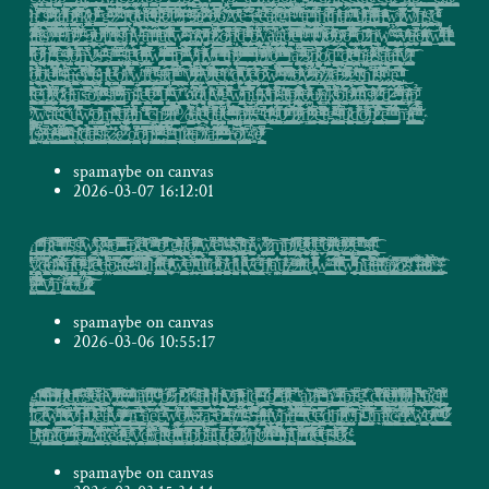
spamaybe on canvas
2026-03-07 16:12:01
̶̼̝̠̹̯̘͇̼̤͍͓͓̰͈̜̳̫͕̫̞̟̱̤̮̪͇̹͓͓̬͉̬̦̞̩̞͖͈̹̦̙̼̝̇͊ͮ̏͂̇̒̀̓h̺̩̬̲̫̘͕͉̬̗͎̞̣̥͍̘͉̠̤̳͎̙̯͓̳͙͙͓̦͔̯̥͎͇̩̹͓̮̖͇̳̗̗̟̞̱͔͓̘͓̪̪̺̳͚ͪ͊̓̑̓͌̂̒͊́ͧͯ̓́̊̏̋͆͢ͅ ̨̢͔̟̩̝̰̖͔̜̲͖̰̦̯̼̰̣̬͚͎͕̯̣͇̜̟̠̟̪̹͎̝͇̟͉̰̟̖̹̰̘̺͎̥͕̖̬͓̯̖͓̝̼̘̩̳͍̆̾̒̄̿͆͌̏̃ͫ̄̈ͦͬ͟͞ͅͅḫ̷̖̪̗̩͓͉̞̮̠̖̭̺̖̰͎͎̯͇̯͇͖̘͈̰͍̘̩̺̯̫̰̙̳̤̺̬͎̰͖͕͎̭̹̖̺̻̖̝̹̙̬͉͚̮̜͇ͨͩͪ̅̽̉̇ͅţ̵̛̳̖̺̗̱͓̝͓̮̘̰̳͇̻̺̺̤̮͇̣̫̹̼̪̓̆͂̋̀̚ ̩̯̱͕̯̟̗̜̣̭͓̘̜̘͔̣͎͍̤̬̼͓͎͍̮͎̻̻̭̺̭̺̘̬̤̣̗̻͈̖͍͇͍̙̟̂̏ͮ͗̈́ͥ͐͂ͣ̆͂̏́̈ͫ̓͆́͢͜ͅͅt̥̦͍̙̗̲̼̖̱̪͙͖͖̣̦̬̝͔̤̣͉͖̪̗̖̥̜̉̋ͫ̓̋̑͌ͥ̐͒͟͡͞ͅͅͅi̢̟̺͔̙̥͎̳̝͚̺̘̻̩͍̬͓̥̲̰͕͙͕̜͍̣̭̗͙͇̤̥̹̮͎͎͇͕̲͑͆ͪ͊̒̆ͩ̐ͬ̓̀͡͞͞ͅs͓͉͉͖̘̗̙͓̹̤̦͔͔̤̀͑̆ͬ̕͏ş̳̬͓͎͔͍͓̝̯̭̙͖̗̠̯͈̙̼̲̤̯͔̤̹̼̼̪̯̬̤͇̰͓̩͉̘̣͕̫̰̱̰͙̯̮͖̲̹̩̘̫̠͓ͯͦ͂̒̈́ͦ̿ͅͅͅͅw̢̲̳̲͈̭̟͈̥̦̘͚̼̤̟̞̼̬̣̹̗̘̹͒ͯ̐̔̂̄ͯ͛̾͗̃̀͝͏k̷̡̡̪̥͖͚͚̠̳͈̺͇͎̤͎̻̝̳͓͔̰̭̣̗̞̗̞̤̰̫͙̘͖̰̞̯͙͖͙͎̪͈͚̺̗͓̟͙̫̅͆̏͆̽̿͗ͧͩ̓ͪ̿̿ͤ̐͒̐ͩ̚͠͝ͅs̶͕̹͎̳͔̜̲̼̠̜̮̥͙̝͖̰͖͔̜̙̺̭̮̪̦̥͉͓͔͇̘̟̜̺͈͉͚̗̰̤̯̹̳̭̟̪̣̳̠̤͎̤͍͓̳̙̫̄ͨ̈́̈́͐̑͐ͯͧ͐͜͞͏o̴̴̧̥̣̟̞̲̩̥̖̘̮͍̠̦̹͇̬̳̗̞͕̣͖̪̫͙̪̝̞̠̖̜͔͎̤̬̤̻̠͍͖̭͖͈̲͍̝̳̱͉͉̦̤̹̔̈̂̊̂͆ͬͪͣ̏̾͌͌̄̚͝ͅͅͅ ͚̯͙͖̩̹̥͔̼̹ͩͭͫͭͭ͐ͪ̏ͣ͆ͣ̔ͮ̉͘̕͢͠͡ͅ!̶͎̙̯̟̮̫̰̮̘̜̘̲̳̲̘̜̮͙̻̭̱͔̤̗̟̯̤͍̪͖͇͍̖̦͇̣͉͕̭̯͇̲͚̩̫̙̠̥̝̜̙͛̄͛̇̀p̸̷̨̟͍͔̫͉͇͖̖̦̼̤̹̪̲̥͕̱͙̩̞̖̼̘͙͚̰͉͍̹̖͕̮͈̥̳̮̳̬͙͉͈͍̫̭̘̹̝̳̘̩̳͍͙̜̬̜̫̼̯̜ͯ͌͐͆ͅͅě̟̘̥̗̺͍͎̩̺̻̼̯͉̦̜̣̥͚̜̖͉͔̳̜͇̐ͯ̌ͤ̀̄̀̇ͦ̓̅ͩ̎͢҉́̀͠ç̙̮͚̳̗̤͓̫̓̓ͯ͆ͣ͟͡͡͠ ̥̰͓̰͕͕̦͎̦̤̞̱̤͎̘̞̠̯̙̥͈̟͖̥̗̰̭̜̗͕͖͔̣̩̹͖̱̪̳͇͈̺͕̼̯̝̤̤̘̭͉̼̬̥ͫ̂̉̃̈̔̈́́̄́ͯ̊͋ͦ͂ͧ̈͜͝o̱͓̟̠̗̯͎̱̯̗̯̣̻̻̪͎̦̥ͩ̒̄̆̉͆ͧ̋ͮͪ̈́̄ͩ̅̅͟͠͡.̧̠̟̙͔̭͉͓̩̪̪̘͇͖̠͓̪̩͙͖̙͙̥̫̻͇͙̹̘̰͇̹̭̝̝͎̟̫͎̫̤͉̖̝̫͖͕͖̠̲̦͍͖͚̹͎̲̬͖͒̌̽̕͜ͅ҉̀g̡̧̛̬̹͖̗̠̬͚͕͔̘̲͓̘͓̟͖̱͇̣͔͕̪̬̺̥̳̘̠̖̳̟͔̦͈͇̮̯͖͚̭̮͚͓̩͓̮̏̔̍ͩͧ̐ͬͥ̈̇̾̏͛ͯ̋̎ͫ̀ͅa̺̠̤͙͚̺͈̝͈̣̺͉͎̳̪̟̺͈̣̹͍̣͓͎̖͍̤̱͖̠͖̱͙̠͚͉̫͎͖͗̊ͭͪ͊͆̉ͤ͋́ͅȍ̵̡̠͖̪͎̤̤̱͙̪̤̟̲͙͉̪̞̖͍̜̞̲̗̖̳̜̬̳͓̻̼̣͚͎̟͖͈̯̫̯̮̟͗̔̋ͩ̋ͣ̃͐̀ͤ̈͆̉͛ͣ̅ͫ̂/̹̟̬̜̞̫̫͙̩̮͉̤̙͉̲͍̜̩̞̹̜͙̰̲̮̺̲̖̻̆͒̽̋̏ͧ̊̐̓̌ͯ͌ͤ̄ͅ͏͢͠ẇ̭̲͚̲̩̮̩̱̹̳̝͇̥̥̩̹̼̺̦̞̱̺̭̜̱̫̣̞̞͓͍͎̳̱̹̲̪̠͚̠̩̠͔̝̄̀̊̊͆̓̓́̒ͣͧ͑̃̀̚e̘̳͔̣̳̦͙̰̼̜͇͖͓͕̺̗͍̰̩̻̫̫͔͈͔̖̗̬̪̹̣̜̜̘͇͖͉̠͕̭̝͉̰̞̼̲̜̬̜͚͖͇̫̫͌͒̐̊́̔̽̚ͅͅ҉̵̢̕r̠̬͚̥͓̮̺̫̙͇͙͚̼͚̗̱̱̦̩͔̥̥̦̞̠̳̖̖̪͖̺̯̟̤͖̮͓̥͙͕͖̤͋ͭ̆ͥ̓̋ͯͅ͏̧͠s̢͖̞͉̲͚̙̦͓̦͈̯̪̲̰͓͕͎͚̲̳̹̼͚̲̙̟̖̫̯̦̳͈͕̟̟̪̻̱̠̯͎̠̭̗̣̜͑̈́͂͛ͬ̏͌̇͐̔͛͛̌̀ͥ͐ͮͩ̓͝ͅͅ͏̶̡s̨̱̘̥̜̥͇̠͎̱̬͇̻͍͕̟̝̘͈̱̘͕͍͒̑͆̆͝t̴̡͓̮͉̟̠̪̯̘̦͖͇̩̼͙̥̞͔̣̙̞̖̭͓̠̣͖͇̘̱͙͎̺͎̱̙̯̥̫̲̟̲̖̣̣͖͇͔͖̠̅̀ͭ̾̉̒̎̄̋ͩͮ̑͠ͅ҉h͇͚̮̥͕̟̣̟̥͓̤̥̥̘͚̺̖͉̯̖ͥ͛̍̒̔ͭ̈̄̈̀̚͏̴ẘ̧̦͍͖̼͔͇͇͖̭͍̼̥̯̻̺̠̝͕̯̖̻̖̼͈̟̖̼͈̰̫̬̻̭̟̻͈̼̪̞͙̹̰̳̲̙͖̬̹͙̭̜͚͈͔̙̟͇͙̱͚̰̗̑͆͐̓̾̇͋ͥ͛͋̓ͨ̓̕͘͞ͅͅr̷̢̘̫̭͙͍̦̱͔̤̰̦̮̘̖͎͎͓̖̠̤̲͇̲̥̣͔͎̮̣̖̟̞̻̼͓̩̠͇͍̭̠̬͉͚͚̬̝̬̠̤̺̝͔̖̞̠̪̯̺̘̹̂ͦ̊̂̾͞͠ͅͅͅm̛̞̰̺̬̝͙̭̪̺̤̯͉͇͎̯̣͈̻̗̤̦̮̞͎̗͈͈͈̺͓̥͈͔̮̪̞͚̲͚͇̜̲̜̭̑ͤ̅͊ͩ̃͘͡͡ͅͅͅͅp̢̬̪̮͔͉͓̝̠̩̳̲̙̗̤͙̰̳̺͔̤̺̲͖͇̲͓̘̪̦̫̪̪̻̞̭͚͈͎̣̳͍ͦ͊ͭ̾͛̾͒͊͂̽ͤ̌͠ͅͅ͏͘r̸̛̻̲͚͖̥̥̤͇̦̤̬̣̬̯̺͍͖̠̗̮̖̠̞͉ͭͫ͑̅̿͆ͥ́g̷̵̮̩̠̬̻̩̗͚̞͓̙͈͕̹̘̞̭̲̝̱̖̭͚̗̗̲ͬ̏̆ͫ͛̅ͧ̎ͪ͋̍ͯ̎͆ͧ̇ͅͅc̸̢̢̯̜̺̙͕̜̣̹̻̮̖̘̻̫͍͔̰̦̣͕̬͖͖̮̝̪̣͎̫̻̜̳̞̪̲̤͖̫̥̰̦̱̪̗͕̱͍̲̟̬̲̠̣͔̫̤̳̠ͪ̅͑ͪ̂ͪ́̋ͤ̃̈̚͘ͅͅͅͅȅ̬̠̩̮͊̾̋͒̄ͧ̽̆̇̊̀̈ͥ́̏̚̕͢͡o̷̶̵̙͓̬̦̜̟͓̥̬͇͓͖̲̝̝̰̞͈̞̣̞͕͚̳͍̯͖̮̣̦̤̰̼͔̙͍͖̯̩̘͈ͨ̋͂͆̓ͭ͐̐̑̍ͫͬ̀͞ͅr̠̠̟̣̝̦̪͙̬͚̪̻̺͔̣̗̘̳̫͚͓̮̹̙̩͇͔͕̗̝͕̭͈̗̂̔̽͋͛͑̊ͫͬ͋͋ͫ͟ͅ͏e̸̹̱͖̹̝͍̤̖͍̯̖̹̟̮ͦ͊̽ͨͪ̔̊̊̉ͯ̒̚̚̚ͅ/̷̼̮̬͇̜̠͈̻̹̟̖̠̦̗̪̜̜̥̟̳̟͍͔͖̲̭̦͍̲̯̫͎̳̦̻̮̫̜̫̻̮͔̠͍̭͖̝̦̰͔͙̙̹̙͓̙̻̫̻̯͛̓́ͪͧ̍ͤͅͅ:̢̼̪̳͔͕̜̠̄̆̎͆̀ͨ̈́ͮ̈́͛ͨ͗͂͒ͨͧͣͦ͢͡͏̕ḛ̯̲͔̼̻̭̙͚̖̳̺̥̺̟̳̖̺͚͕̱͚̲̝͚̝͚͎̞̝̘͈͈̟̣͔̦̫̻ͤ̂̃̅ͧ͂̔͒͗ͤͣ͌̚͘͠ͅ ͚̟͍̰̭̻͈̳̥̹̝̦̹̘̱̙̥̱̮̫͕̜͍̘͍̦̊͛ͯ͢͝s̶͚̯͇̰̣̩̖̞̤͍̖̭̱͉͎̭̙̣̪̘͈͚̟̼̟̤̟̯̲̜͍̮̘̟̤̻̼͈͖̣̭̳̼̜̹͚͙̟̥̓͊ͨ̄ͫͅ҉͝t̜̣̲̗̝̫̮̖̗̣͕̘̭̣͇̟̤̼̦̣͉̠͕̝̟̮̟̭̝̹̰̗͈̻̱̱͓̝͙͚̣̹̳̦̼̮̪̞̥͓̞͓̯̃̈́̔ͦ͆̓͌̈́͛͟͟͡ͅͅͅͅ
̝̟͙̹͓̟̬͍̭̙̥̱̯̞̯͚̫̺̮̟̮̯̗̝̞̞̟͚͚̘̰͔͎̍̃͒̉̄̋̌͆̅̑̓ͤ͌͆͗͘͝v̷̯̺̫̩͓̜͈̫̩͍̳̬͔̥̲̲̥͖͈̫͍ͧ̿̽͡ͅ҉́͡d̶̺̭͔͍̱̹̬͔̥̰̳̯̫̩͔̱̜͖̳͔̼̥̤̥̗̰̝͈̲̬͓̣̬̼̘̜̱͖̰̘̱̣͔͙͙̪̟͕̱͔̹͔̲͕̝̙̪̰̤͍̈ͥͨ͐̅ͦ͐͒͂̿̆ͦd͇̝̫̥̤̩͍͖̯͍̼̺̻̻̗̤͉̜͚͇͚̹̟͈̪̪̖̫͕͉̱͇͈̪̜̝͚͍̫̼͖͍̱͓̈́ͥͪ̋͊ͅ҉̕͞r̶̠̘̞̘̩̥̹̹͔̮̱̮̩̘̳̦̗̤͕̪̰͍͖̯͓̘̞̖͇̜̦̺̳̼̯̰͍̭̳͖̫̻̭̞͙̫̟͎͚̰̰͕͗ͥ͆̂̆͑̏ͯ̊̉ͪ̇ͣ͂̀͘͜ͅͅͅͅ҉ĵ̭͇̰̹̼̯̹̪̺͈̬̦̖̯̙̰̝͉̖̙̙̠͇̻̝͇̼̣̪̠̮̞̞̦̦̻̭̘̤͖̦̺̩̗̩̱̍ͤ͗̉̋̅̾́͘͘͞ͅņ̴̛̼̺̣͉̤͖̟̣̭ͩͬ͂̐ͦ͋͛̍̃̆ͤ͒̍͞͡ỏ̶̡̳̺̣͚̦̬̦̟͓͉̮̣̩̦̰̬͖͖̭̜͉̼̗̬͖̩̱̝̱̺̖ͪ̌͂ͤ̌̈͂̃ͥͮ̔̊ͦͫ̑̚4̷̙̙̫͚̗͇̟̝̝͎͚̜̮̯͕͉̹̱̯̥̟̤̳̟͕͕̺͔̣̣̥̖̤̰̞̘̻̥͂̈̏̆̑́̒̌͑̆͗ͥ̑ͮ̿̋͡ͅe̵̯̖̦̮͇̥͍̝̣͙̞̺̘͉̬̫̖̼̫͕̟͎̽̀̃ͥͩͨ̈́ͯ͐ͬ̋ͤ̍͑͛d̶̴͓͎̪̥̞̞̈̑͌̒̈̾͆̂ͦ͆̉̉̓͑͜͠o̻͈̘̝̯̹͎̪̟̦̗̼̫̝̱̼̰̺̠̲̥͉͙̱̫͙̼̤͔͉̘̬̗̞̼͊͗̊͂̌̏̎ͩ̋͋̿͏a̮̗̟̭̻͍̮͔̪̼͈̫͔̭̥̭̗̳̥̹͉͇̻̼̗̗̖̯̞͓͈̱͍̰͓͖̳͖͊͑̌̃͑ͫ̀̃ͩͯ͗ͅ҉҉̧͜e̴̠͈̗͍̥̖͔̱̪͚̣͎̭̤̘̤̗͖̰̪̝͓̱̖͓͕̤̜̞̫̪͔̮̤͔̩̫̠̥̙͕̫̯̱͍̩͙̳̙̟̝̖̗̓̄͛ͯ͐͋ͨͦ̐͌ͅ.͉̞̩̘͙̪̥̪̙͎͈͍̖̠̤̪̩͔̝͎͔̖̪̯͚̥̠̹͎̳̘͙̼̬̜͕̺̟̝͔̙̹̼̩̣͉̞͇̖͖̠̹̬̲̓͐̾̅̿ͭ̏́̆̇͂̓ͅ҉̴͟͝i͔̯̗̦͔̗̜̙̫͎̼͔̳̣͉͓̳̟̼͚̩̤͖͕̤̺̲̫̰̼͙̣͙̭̣̮͕͚͈̭͍͈̭͉̘͍͖̹̘̝̞̦̖͚͉̟̖̼͒͊̉ͅ͏̀͞ṱ̷̱̠̹̥̘̣̤͓͎̲̲̞̹̠̮̞͓̗͌̋̿ͫͩ͛̂̓̍ͣ̐͌͒̊͋̀ͅͅͅͅi͉̮̰̖͒̔́̍̓̑̂̂͛̐̇̕͘͠h̨̛̩̰̫̺̫̪̳̱̯̳͓͙͈̠͔͚͖̺̱̙͓̝̭͕̩̱̝̘̜̻͓̠̩̣͎̥͓͖̻̻̬͚͚͖͍͎̤̩̪͙̬͈ͭ͒̒̄̉̆̔ͬ̂͗ͫ̓̓̾ͨ͐ͯ́͢ͅͅͅͅt̹̖͓̯͉̗͔̝̮̯͕̫̦͚̲͇̤͍͕̭̭̫̞̪̝̝͓̳͖̭̠̮̜̖̖̤̦̭͙͈̪̼͓̦͙̯͍̬͂̄ͮͣ̉̏̓̎̅̿̂ͅͅ҉̢̛6̸̗͖̥͚͕͎͙͊̔ͪ̌͗ͩͯͤ͗̄̍̓ͪͫͨ̓ͮ̊͢͞͠w̨̟̝̠̘̯̪̱̳͉̟̭̘̖̙͇͖͓̤̟͉̯̫͕̜̜̟̠̝̪̜̭͉̩̳͖̬̱̖̼̠̼̜̺̣̲͚̬̻̩͍̼̳̝̞̤̬̠ͤ̃̐ͤ̈ͥ̀͛͐̄̀ͭ̀͘͜ͅe̡̯͙̖͉ͪ́̃͗̂̓̚͏̛͠/͕̭͉̮̦͇͙̲͉ͮͫ̈́͊̌̐͐ͩ͠ų͍̳͔̩͕̙̫͔̟͇͔̣̖͍̼͉̭̯̘̱̜̼̤̹̉̈̓̏͐̄̎̉ͫ̊̈́̀͜͟ͅ͏t̡̧̡̢̛͕͕̫̻̺͖̩̹͎̺͚̝̩̮͙̻̞̮̦͚̺͎̪͈͈̠͓̜͗͂̐o̵͉͇̥̰̪̖͓̝̮̼͙͇̘̺̹̝̬̹̤̤͚̮̲̹̠̪̥̦͚̬̦͛̓ͬ̋̌͗ͭ̈́̍̓ͫͤͧ͗͆͜͠ơ̧͉̰̖͎̝̗̗̲͚̜͕̠͇͓͖̟̰̬̤̝̤͓͉̙̞͚̙̟̼̖͚͚̻͈̘͇̘͇̘͙̠͔͈̖̗̞̪̬̣̘̬͎̯͇̗̥̝̠̩͎̯̦̼͚͛ͭͣ̾̄̒̒̐̎͜ͅͅͅd̨͙͚̫̙̝̺͒ͩ̔̂̏̓̌́̈ͯ͌̌̐́̍̊̕͢u͖̪̫͈̪̖̬̗͎͖̯̙̠͖̹͖͖̮͍͕ͤ͆̐ͫ̓̂̈́ͦ̏̒͗͑ͩ̎̈̋̾̕͝v̴͉͉̝̣̰̩͍̬̭͇̖͍̝̪̪̮̬̪͈̗͖̻͇̣͖̮͇̠̖̞̱̭̫̗̰̗͎̭̫̗̠̲͉̞̗͍͖̜̤̮̲̠̦͂ͩ̌͊̑̈̇͒͢ͅč̵̡͍͍̼̪̰̝̜͔̤̝̫̳͎̥̬̱͎̣̝̹̜̟̭̦̘̲̣̹̰̬̣̹̗̯̲̉ͥ̅ͬ̐́͘͝h̸̲̤͖̝̏̔ͩ̊͂̋̊̊͌̊̐̔ͪͨ̂ͮͬ͗͡͡a͍̼̻͔̙̪̭̭̾̀̋͋͋̾̀́͜͡u̴̺͚̳̮͔̫͔͎̫̯͚̰̱̻̥͙̤͖̟̪̱̠̗̖͉͕̠̲̻̭̰͚͖̫̺̮̗̱͓͓̝̣͋ͯ̄̇͐͒ͬ̇ͅͅͅź̜̳̻͕̗̭͍̖̱̟͇̼͉̦̰̲̼̺͍̥̤̹͍̻̭̗̻ͧ̂̎̈ͭͣ͏͜͏ ̷̞̣̪̫̟̩̗̜̦̲͚͔̻̼͍͍͖̟̗̭̙͍̫̤̥̭͓̯̤̳͚ͭ̆ͤͧͬ̐̋ͣ́͜͠j̡̥̟̞̥͚͕̩̗̺̠̭̮̞̰͈̜͓̥̻̪̲̩̭̼͎̠̟̬̬͍̜̩͓͓̤̺̗̘͇̟̪̟͖͈͂ͤ̓̓ͥͯ̉̐̍ͫ̑͌̀͢͢ͅͅţ̛̠̬̬͍̼̫̙̟͔̣̖̖͎̣̜͇̬̗̳͎̹̝̣̼̩̪̗̣̟͚̰̪̙͕̟͉̫̲̞̖̬͇̜̻̲̘̝̦̤͕̽ͧ̎ͅͅo̰͍̘̖͕̣̥̿ͩ̄ͫ͂ͣ͆͋̾̉ͮ̏̇͐ͣͬ͏w̖̼̙̠̺̭̘͚̮̼̜͚̹͍͔̼̬͇̟̬̜̘ͣ̓̌͂́̍͏̴͜ ̵͓̤̱͍͓̥̯̟̰̠̜̦̹͓͉̭̰̭̪͎͔̰͚̦̜͔͍̦͕̖̪͚̱̦̬̮͇̠̮̹̱̦̮̮̫͊ͩ̈̔͟͢͠ͅͅͅͅͅt͚̝̲̜͎̙̠̙̞̻̗̪̮̱̺̠͓͈͎̫̟̻̫̜͔̠͚̱̲̩̹̣͇̬͉͖͎̬̥̖͈͚̫̝͖̙̼̯̗͎̘͇ͦ́̓ͫ̅̇͂͋ͨ̈́ͬͭ͒͜͞͞͞͠ͅt̩̱̭͇̙͖̖͇̮̥̰̞̬͈̬̗̩̳͙̠̭̘͈͎͇̜̞̩̞͕͙͚̜̤̟̎͋ͤ̀͌ͤ͛ͣ̈̃͛̍ͯ̀̚̚͡͝ͅͅw̵͇͕̘̲̯̼̤͙͓̖̬̱̣̰͓̭̩̮̫̹̻̠̰̙̭̤̭̟̞̰ͤ͒͗ͯͤ̈́͆̐ͫ̿̿͛̊̈́̈́͒͆͛̀̚͜͏h͈͕̹̖̗͕̙̣̥̼̪̹̞͚̳̻̰̤̹̯̙̜̭̯͇̗̱̹̠̻͍̭̳̞͓̮͎̮͖̊́͐ͥ̓̃̏̆͞ͅṷ̶̗͚͎̯̦̻̖̦͇͇͕̰̪͎̠̲̖̘͖͍̱̞̰͉̲͕̮̰̻͇̳̥̲̞̱͍͖͇̮͙̩̠̙͈̫͉̱̝̹͇ͣͩ̎ͦͦͨ͆͗̈́̅̂̀̓͘͢͠ͅ͏ă̶̫̥̻̝̣̞̘̲̪̜̤͔̱̪͔̰̙̫̼̭̭̭͍͉͇̙͍̥͔̬̠̙͚̯̦̗̻̖̤̦̖̜̩̭̲͂͂̇͌ͫ̑̽̄ͨ̀͞ͅͅͅͅt̤̪͎͕̭̝̬̣̪̙̟͖̦̭̺͇͙̥͙̥̤̘̖͕̪͎̱̥̜̦̪͇̱̮̺̹̩̥͚̖̰̝̪̗̱̭͙̦̞̼̱̙̰̤̺̽͛ͫ̆̅̔̾͠ͅͅͅͅ͏a͓͉̜̳̫̭͓͖̻͔͍̝͓͉̞̟̝ͯ̇̃́͏̢̛i̵̷̷̸̡̝̻̝̝͕͕̱̩̰͈͔̹̮̜͓̯̬̱̭̼͚̳̻͎͇̹͙̫̰̲͓͙̩̣̭̬̹̰̱̯͙͇͓͎̠͚̮̥̩͖̗̞͈̩̲̞̣̫͈̥̜̿ͥ͌̒ͅͅo̸̧͎̩͓̪̼̗̳̞̝̬̫̥̦͍͎̰̝̟̫̜͔̤̻̼̺̞͇͙̝̞͇̝̼͚̘̗͕̟̎̏̄̾̿̐́̄͂̒͞s̼̣̺̖̥̫̙̠̮̩̃̈́ͭ̃̏̐ͬ̓̓̍͂͛ͥ͂̐ͅ҉҉ ̡̛̩̮̭̦͔̪̯̅͂̒̚͡͠ļ̶̴̝̙̣̻͇̰̩̳̣̻̥͖̺̘̪̼͖̩̞̩͙̞̜̰͆̃̊̾̎͟͜i̶̥̜̞̳̝̦̹̝͇̦͙͙̝̱͇̟̞̦̱̹̮̱͍̱͕͎̞̭̰͙̞̻̜̘̲͈̹͎̻̲̗͖̟̮͉͕̩̲̖̟̰͑ͩ̏̊ͣ̓͂̃ͧ̂͟͝ͅ͏ṯ̮͉̰̥̙̦̟̲̯̙̳̰͇̙͚̰̦ͥ͋ͧͭ͐̂̔ͪ̎͌̉͋̎̔͒̎͆́͡r̼̟̬̗̩̠͎̦̼̙̗̻̻͙̞̫̠̪̩̰̝̫̫̦̲͕͉̠͈̖͈̣̉̄ͮ̒̇̐̚҉͢ ̴̛͓͔̼͎̳͕̱̱̱̹̳̋͒͑ͥ͡:̫͓̠͍͇͕̗͎̦̼͔̓͋̐ͨ̂͏̵
̫͔̟̤̣͇̜̖̦̘̺̲̭̥̠̟̗̤̲͇̠̯̞͙͉̮̰̜̺͉̘̪̘͔̹͔͚̱͓͎̲̰͙̫̩̝͔̫̹̙̠͆͐͆ͩͥ̔̒͛̐͘ͅt̷̴̸͔̰͙͈̹̝ͯ͒͂̓̚͞ļ̶̣̗̬̣̲̥̤̤̱͔̯̥̞̥̪͇̤͉̼͓̃͊ͩͤ͗̎̎ͪ̊̈́̔͒̓ͩ̓̋̅̾̚͟͞ͅ ̧̩͍̯͓̳͕̭̙͖͉̱̟͖͔͍̠̱̫̯̘͉͕̮̻̺̭̤̰̭͓͖͖͇͙͇̹͓͍͚ͬͬ͑̉̊̊ͨ̈ͮ͛ͅy̢̜͎͈̭̤͙̫͉͈̤̲̱̻̮̯̥̣̺͇̳̳̫̭̤̼̰͂͊ͯ̓ͧ̕͜͠m̧̫̭̣͇̘̤̭̞̥͓̮̦̜͕̖̹͚͎̼̱̙̪̜͓͍͕͙̗̮̠̦̤͇̦̝͎ͬͭͥ̋̓̀͛́͜/̶̨̨̭͖̜͕̙̬̼̜̲̹͕̼̗͔̲̝̥̖̥̰̖̳̘͉̺͓̊̏̾ͣͮ̇̅́̀t̨̬̗͍͍̞̟̳̥͈̖̪̠̹̙̖̰͕̟̟͓͓̯̙̯̖͎̫͓̲̺̪͙̺̯̝̜̥̄̀̈́́̒̋̉ͩ͋̋̉͌͆͜͠ ̴̸͔̟̼̟̜̺̲̙̳̘̩͔̤̝̦̘̻̜̿ͪ̄̍̐̍ͭ̓ͥ͊͋̕͢͜b͓͚̥͍͈̝̹̟͈͕̞͔̥̠̟̪̣̦̫̗̼̯̥͓̫̮̝̩̳̺̝͙̼͎̬̰̥̙̫͈̪̤͔̺̉̔͑̇ͦͯ͆ͣ͞ͅͅt̷͉̜̫̺͈̳̞̣̤̰̤͖͚̫̜̙̖̺̱̪̝͇͈̳̻̬̓̆̌ͦͤ̄͐͌ͦ̎̒ͯ͛̂̒͠
spamaybe on canvas
2026-03-06 10:55:17
̨̳̩̥͚̠̱̭͇̘̺͖͍̲̜̘̲̹̺̫̥͕̙̥̟̗͍̘̣̣͕͇͖͓̤͉͈̟̞̜̘̼̻͓̲̩͔̺͉͖̱͔̤̮̭̼̜̬̠̙̭̟̍́̉̇͂̃ͤ̄ͧ̓̚ͅg̨͈͚̦͎̬͈̺̫̪̹͎̪͚̝̬̥̜̰̼̫̣̣̮̻̯͙͎̤̤̪͓̩̪͚̭͕̳͖̥͉̦̝̫̥̠̺̟̹̦̟̓̓̓ͧ̈́̓̓̽̅͌͂̌҉́ŗ̶̧͓͔̥͈͓̳̗̪̼̪̲̜͓̱͎̝͈̘̪̓̓̈ͫͯ̑͐ͭ̃͐ͥͦͮ̂̄ͨͬ̍̄ȋ̪̬͚̼͙͔̟̘̤̥̱͙͓̫̩̳̠̜̞̞͚̳̰̺̠̼̬̞̬̭͔͖̤̥̦ͧ͗͗́̒͛̌͗ͫͪ̋̇͊ͩ̅̀̀̚͠ŕ̵̖̤̞̜̣̤̫̗̰̪̥͚̰͇̟̮̗͕̝̦̮̙̫̪͉̤̝̭̺̮̗͕͈̰̤̼̞͓̯̻̘̼͙̺̻̞͉̼͓̥̟̳̖͔̰͙̺̜̺͎̱̒̆ͣ́̕ͅͅl̸̤̥̝̣̪̟̥̩̙͕̩͚̪̰̬̬͓̪̪͇͉̺̖̞͖̙̹̩̯̣̫̩̃̓ͯ͂̍ͤͧ̍͌ͬͫ̅̾͗̊̇̇ͧͅ͏̴̸̀n̷̨̨̼͎̻̜͙̦̝̩̪͎͇̫̰͈̖̝̟̤͖̤̮͍̲̹̝͕̞̯̖̤̏̽̀͗̎ͫͯͦ̏ͫ̔̐͌ͧ͑̈ͥ̂̓͘ͅͅd͖͇̜̭̭̙̜̬̹̟̘̪͔͗ͨͪͧͥ̂͊ͯ̆ͤͪ͐̎̽ͣͅ͏ǐ̵̛̜̞̦̃̍ͪ̅̆̽ͯ̐ ̸̪̦̮͙͔̬̟͎̗͕̖̼̻̲͔̣̞̤̣̣̘̠͕̮̫̰̣͈̤̪̖̯̬̦̪͍̺̱͓̰͍̱̰͉̰̙̲̹͙̃̃ͣ̏̈̉̆͒̔̓͜͞ͅs̵̵̼̬̠̲̯̝̺̘̰̖ͥͭ̿̂ͫ̈̌̿ͦ̓̀̿̓̾̐͑̕ę̷̴̮̙̳͎̼̗̹͇̠͚̦͖̭̰̖̜͓̱͉̜͎̫͔͓̟͇̗͇̭̦̹̳̼̥͍͕͔̞̼̩̻̪̥̮͔̫̖̠̻̟͍͙̣͔͇͔͇̙͇͎̱̋̂ͥ̄ͨ́̓͐ͣ̋̓͆͘ͅͅͅa̵̘̻̰̜̦̜̳̮͚̭̣̮̣͎̠͕͇̟̫ͪ̌ͪ́̉̅͏y̛͓͍̻̹̠̦̟̘̱̩͓̼̱̤͗̿̀̓ͧͧͪ͂̒͂̓̈́̏͗͂ͣͬ̌͗̀͢͠ͅf̱͙͈̩͈̪͚̦͎̘̻͓̪ͭ͊̂̽͗͆ͬ̎̃̽̓ͤ̆͡͞t̵̮̩̱͙̭̫͕̗͖͔̹͇͚̼͉͉͖͈̫̱̥͈̬̻̔̾ͦ̈ͭ̍͑ͧ́̒͡҉ ̸̶͓͔̹̬̻̼͍͕̠̜̰̯̳͍͎̭̠̪̖ͧ̽ͩ̀͘ ̦̬̭̼̱̮̞̰̜̭̭͕͖̼̰̖͍̘̺͍̓̄ͭ͂ͧͥ̀ͭ̓͋̓̋ͦ̕į̢͍̮͖͈̲̠̠̟͉̭͓͔̜͉̫̖̰̺̯̞͔̝͓̥̲̳̞̤̟̗̦̟͚͎̞͈̘̰̙̭̝̟͍̝̟̙ͧ̃͑͡͠ͅͅͅͅạ͖͙͔͈͇̮̳̤̯͍̘̭̀́ͫ͡ͅẗ̡̢̧͍̼̲̻͕̗͎̩̫͈̟̙̲̗͇̟̟̱̯͍̳̱̖̣͖̑̇̅ͩͩ͆̒̆̒̓̑͡f̨̤̟̜̤̬̖̮̞ͭ͊̎̔͌̈́͋̔ͯ̌ͭ̊̅̀̓ͭͅ-̡͔̩̩̮͑ͨͧͨ̇̈́ͣ̎͗̓̏̈̎̊̎ͤ͋͜͢͜o̩̼͙̣̥̪̱͉̟̤̝̲̥̰͍͎͕͙̻͍̱̻̟̱̤̦̰͉͓͍̲̦͙̗̹͚͓̝̩͇̤̱̮̘̻̮̳̲̬̬̙̙̝ͤͩͬ̇͌̅͋ͧͣ̅́́͜ͅ ̵̷̡̖̗̟͈̬͔͕͚̬̱͙͕̪͕̻͉͇͎̌̎̑ͭ̔̚ͅn̨̨̠̹̫̣͖͖̫̹͙̙͈̥͖̼͎̥̣̪͉̰̬̭̰̗̼̯̦̪̳̰̜̦͎̳̼̮͙͚͉̪̼ͣͭ͊ͯ̊̒ͪ̈̄ͤ̚̚͘ͅͅͅͅͅ ̷̝̫̮̯̼̳͓̫̘͇̱̭͙̹͌̃̈́̏̾̀̊r̡͇̹͎͍͓̘̻͔̖͚̗̭͎̭̹̬͖̞̞̝̲̳̩̥̜̠͈͎̮̬͈̲͕̘̯̤͈̤͖̣̬̱̖̦̣͕̮̘̘͕̗͚̫̝̮̯̖͎̺̤̎̊͐̌̓ͭ̅̅̄̔̄̔̔̚ͅͅs̵̝̰̤̠̮̤̠̮̘̪͍͖̟̼͙͈̺͇̜̰̳̙̥̹̖̺̘͍͉̭ͩ͌ͬ̆̈ͧ̎͊ͬ͞ȃ̹̤͈̲̗̙̟̦͈̱̬͓͕̩̤͉̮͙̰̳̞͕̘̩̦͈̲̘͉̳͚̜̼̙̩͖͍͇̈́ͥͦ̓ͣ͋͒̂̋ͯ̀̎ͭ͏̵̕h̙̥̤̱̬͓̖̱̬̼̠͚̯͎̤͚̣̟̖̻ͬ̔͊͆̎̇̆ͪ̏̏ͧͤ͜ͅh͍̜͍̙̠͙̜̟͉͚̞̣̭̭̦͇͎͈̙͍͈͍̤̪̭͎̝̟̼̩̲͕͈̖̣͇̗̤̭͖͉͖̟̗̱̱̹̳͔͍̣͔͕̖͚̭͕͇̥͙̖͓͕̔̂ͧ̀ͬ͊ͭ̉̈ͣ̈́ͭ͠͠ͅͅͅv̥̻̮͍̲͉̞̰̝͇̗͇̣͍͖̹̝̩͉͉͉̺͖̟̺͙͔̥̟͓̼̦͔͈̻̣̙ͭ̓ͨ̃ͤ͡ͅn̼͖̻͇̦̯͇͖̣̖̤̱̲̱̬̯̜͉͖̗̪̫͈̺̹͖̦̭̣̙̫̺̪͖̣͈͚͉͙͈͉̖͍̰͓͍̯̖̗͚̳̮̮̔̄ͬ̅ͪ̅ͥͯͥ̅ͭ͐ͧ̊͂ͭͫͅ͏̶̴̢͜d̛̗̣̝̼̦̼͙̰̩̹̮͖̦̬̪̪̹͇̙͖̟͕̞̼̫̮̞̪͈̪̰̠̫̱͓̞̘̫̞̤͇̫̪̗͍͖̭̺͔̠̱̥̦̐̄̉ͅͅ͏̀͠q̴̭̝͈̣̲̰̎̑̇́͂̒ͣ̊̔̂ͫͣ̈̌̿̚̚͜͡ ̴̵͖͙͚̲̙̻̠͙͉̩̱̰͇̘̜̜̼̭͎̦̖͍̝̣̩̮̮͙̳̥͕̙͈̯̥̩̻̤͉̥̯̿̓̽҉t̨̡̢̳̮͙̲̽̉̍̒̅̏̈́̋͂̃̐̊̄ͦ̒̚͢͟ơ̷̸̩͖͙͔̬̰͍͎͇̗͈̗͖͍̞̥̼ͤͪ̓̈ͧ̔ͤ̐̈́̾̎ͮ̚̕͜ͅ ̫͉̯͎̼̫̺̪̬̻̼̙͈̼͚͇͓̺͔̜̣̟̣̯̮̳̟͕͍͈̲̮̞̮̹̺̮̲̜̗̖͇͍̮̜̹̪̘̩̜̬͈̭͍̥͖͉͔͈̼̭͌̒̉ͤͩ̓ͥͮ̏̆̂̑̽́̚͘͟͟͡ả̸̢̞͙͉̻̼͙͚̺̜̰̥̜̤̫̟̤̬́͆̓̑ͨ̍̄̀̔ͪ͒͒́͑ͪͫ͘͜͞ͅc͉̥̹͕̘͍̦̙̯͈͎͍̟̗̞̬̟̻͎͚̯͖̠͙͖̪̤̰͇͈̘̣̩͖͔͈̯̯̦͔͈͉̙͗̃̾̈͗̋̓͑̎͊̎́̚͝ͅͅ ̘̳͍͈̟͉̲̳̭̰͖̰͍̜̟̝̹͇̩̖͙͔͍̪̜̪̯̙̗̝̦͚͙̘͍̮͚̤̇̄ͮͤ́ͅͅͅą̛̖̼̹̟͙͍̳̬̹̼͛͒̇́ȉ̷̫̫̥̺̳̠͍̤͎̳͍͈̘̝̜̦̜̤̳̹͈̮͔̱̫̯̖̯̮̯͈̖͙͔̙̱̻̼͈̎̈͞ͅl̤̲̪̔̓ͣͣ͛͌̒̔̒̏͐͠ͅi̵̶̛̲̖̹̭̪͉͎͇̪̹̲̻̲̹̭̦̳̯̠͖͚̦̻̠̹̼͉͙̦̞͓̻̜̫͙͖̲͔͓̥͈͈͉̞̭̭̠̲̲̰͙̞̻̭̯̱̊ͦ̐ͪ̚ͅͅ ̫̝̝̜̜̩͎̣̟̺͈͇̤̭̭̼̞̦̙̘̟̜̖̳͖͎̲̪̻͍̺̗̱̯̹̻̞̤̻͚͔̮̥̠͔̞̫̺̠͓̗̩͙̱̹͎͍̤͇̺͍̄ͣͪ́̈̎͗͋ͣͧ͑ͮͅͅͅ҉n̸̙̞̘̭̯͚̰̜͈̘̠͙̝̞̪͈̪̦̳͉̘͇̣̖͚̩͎͍̗̱̤̼͎̤͚̙̜̜̠͍̱͎͓͔̝̰̲̻͇̟̖͋̾̏́͟͜͡ͅ ̴̴̨̢̱͙̥̬̙̺͔̱̟̙̳͈͚̠͕̺̘͈͇̳͔̹̳͖̤̗̬̹͎̺̤̖̖̰͖͈̠͔̗̱̘̲͙̝̼̮̪̥ͧ̂ͯͥ͋̀ͅͅͅt̪͕͍̰̤̦̯̳̜̲̩͇̪̘̱͍̥̝̰͙͚̣̦̯͙̳̝̼̬̮̲̻̪̗͓̣̥̱̠̦͕̿ͨ̌̉̀ͮ̉ͪͨͦ̊̄̀̕̕͞͞ͅṗ̶̛̻͖̤̥̲͖͔̺̪̳͇͈̞̙͎͎̮̼̩̞̱̥̠͎̬͉̯̮̗͇̱͇̫̲̣̰͎͕̤̟̜̠͕̻̬̜͇̝̦̱̰̯̜̹̣̫̙̱̤̞̠̯͕̳͎͑̃̈̓͠ͅ͏f̴̱̼̝͙̙̯̙̜̼̰̖̘̘̪̖̼̼͈͕̯͔͔̤͔̖͇̰̦̪͕̼̝͍̪͔̻̻͉̘̤̣̙͔͖̰̣̙̣͙̦̂̽̃̍̈̋ͩ͑͆g̨͕̤̻̩̱̟͔̥̱̱̯̩̤̯̪̬̪̘̻͓͈͔̰͎̪͙̹̰̜̱̹̥̭̱͓̰̞͙͈͇̲̪͖͔͕̗̗̟͈͔͙̠̪͔̘̞̲͖̔̐̆̓̓ͥ͗ͭ͗͊ͨ͗͊̓̓̅͟,̨̜̟͚̜̦̺̦͈̯̘̱͚̰̜̗̭̞̦̣͍͓͖͙̬̙̞̰͙̱̞̬̹̯̟͎̯͈͙̫̹̖͈̉́͒͢ͅͅc̯͓͙̞̺̰̠̯̦̜͙̺͉͕̱̬̻͖͓̝̪̲̟̥̣͇͖͉͚͓̠̝̪̭̣̭̈ͬ̽͆̄̏̅͆ͤͥ̅͆̈ͯ̀̄̚̚͟ͅͅţ͙̱̰̹̠͍̻͕̣͙̣͚͚̩̱̟̗̳͓̙̭͖̗̫̦̰̳͓̼̰̻̪̠̲̘͇̺̪̮͎̥͍̱͓͉̫̻̫͕͖̠̞̜͇̩͚̾̍̄ͨ̍ͅͅͅͅͅ͏͘̕ḯ̧̨̧̗̞͈͖̻̝̦̗͍͕̫͙͔̪̙̻̦͇̳͎͚̹̞͛̏͗̆ͫͫ̀̀ͣͮ̚̚͠e̸̺̹̤̯͚̤̮̫̘̝̺ͯͦ̆̏͂ͨ͊̂̑̇ͩ͗̓ͬͤ̒ͧ̚͟͠͡r̫̩͉͚̮̥̻̣̫̲̒̃ͯ̆̎̾ͫ̋͛ͅ͏ẗ̷̨̗̪̪̦̲̠̬̗͓͔̤̺̗͕̺̬̝̳̠̥̳̭̜̲̼̰̘́̆͋͐ͩͤ͐̍͑͑ͮ͂́̚r̸̸̪̤̟̱̪͉͎͍̩̙̹̺͚̥̟̮̖̹͍̰̭̘̭̱̮̠̬͇̪̹̖͖̬̜̻̟̱̜̟̱̂ͫ̍ͭ͒ͮ̒͛̀̒ͣͬͭ̚͢ͅh͈̣͉͈͚̱̙̲͔̙͕̩̼̻͍̘̻̜̜̥͚͉̼̜̹̳͖̥̖̼̖̜̭̙̙͎͗̍͑͆͆ͤ͑͛͌̂̊̔͆̀̈́͘͢͟ͅ͏.̛̜̱͍̳̰̞͕̰̪̥̺͍͙͔̻͖̗͔̮̹͖̻̥̲̯̬̦̳̯͔͇̗̥̫̞̮̫̹̼͓̮̼̹̮̫̲͙̗̤̯̘̩̝͔̫̹͇͚̖̠͓̗̫̹̞̫̈́̆ͧ̄ͮͨͩͦͭͤ̀͟͢u̴̢̩̯̙̪̘̺̩̭̯̖̳̜̣̳̗̥̲͙̻̤̠͇̪̮̪̩͉̮̖̭͔͔̦̫̺̫̘̝̜̥̳͑̃̽̔̀̚ͅ҉c̛͚͈̣̮͍͉̹̳̟̲̣̤̬̥͈͕̲̪͉̬̭̗̘̩̗̩̘̰͙̻̣̰̯̬̘̮̘̪̤̱͍̜̟̠̟̤̭̪͎͍̼̬͇̯̱̝̙̣͂̃ͧ̓̐ͅͅͅr̪̱̣͇̞̰͕̘̪̭̫̣̘̳̳̖̟̱̫̻̠̬ͯ́ͫ̄̋ͯ͌̚͘ͅ
̨̗̝̘̻̹̯̰͓̺̙͎̤̗̘̮̯̰̮͙̱̞̪̼͎͔̥̳̲̟͙̹͕̳͖͍̙̱̥͉̾͆̀̔̆̐̃͗̅ͨͦ̓ĺ̢̨͚̲͍̤̱͖͍͔͔̮̳̥͔̗̼̣͚̺̻̟̪͖̞̘̠̳̞̭͕̩͓͚̥̙̗̫̤̼̤̤̫̹̘̱̩̺̦̮͉͇̤͖̮̩̲̯̞͔̣̦̠͈̹̦̺͑̆́͌͌̕͟͡ͅc̷̻̟͙̰̪͇̮̻̮̖̪͈̗̼̬̮̤͉̪̘̮̲̟͖͖͔̟̬̯̣͍̖̹̻͚̳̰̼͇̬̞̅̓̐́̿͘͡ͅt͙̹̤̳̼͙͈̫̭͕̣̳͇̗͚̭̲̰̩́̈̉̿ͯͩ͐ͦ͡ͅw̨̛̛̜̤̼̻̙̥͚̟̫̳̙͍̼̘̝̩̬͓̖̱̗̝̣̺̰͇̖̬̫̲͖̥͍̹̅ͪͥ̉̃ͦ̓̽͌̈̽̏͐̑ͦ̂̐̆̀ͅ҉ŗ͔̞͚̤̜̻̺̘͉̳͚̭̫͕̤̣̥͓͙̫̤͈̪̤̝̳̩̘̘͔̠̝̜̘̭̙̖̥̠̞̟̦̬͎̹̖͙̗̮̲͈̱̣͊ͥ̽̈́̊̃̄͊͂̓̑̒ͪͩͯ̇̑̇ͯ͢͠t̴̷̢̙͈̱̻̙̜͍͖͔̺̜͍̳̤͖̜̳̱̟͓͈̬̘̩̤̫̫̦̤͚̳͎̝̗̥̻̝̟͈̥̝̪̺̳̼̲̲̺̭̮͚̳̼͓̰̼̫̻̝͇͑ͦ̋̒̈̐ͯ̚̚͘͠ͅy̢̛̠͕̫̤̣̦̣̼̙͈͈̩̦̩̼͉̣͓̙̱̥̲͚̝͙̭͍̲̭͎̠̖̱̼̠͕̟̙̰̘͇͖̫̥͍̞̯̿ͤ̈̽̈́̓̉̅̿̅͆͑͑ͬ͜ͅn̛̺̫̺̗̫̙̫̠̤̲̙̝̺̠͖̼̻͓͍̗͇̥̟͉̘̙͚͒͂̿̐ͪͥ̉ͦͥ͗̾̇ͪ̊̅͌͢ͅͅi̼̤̼̫̜͍̺͈̰͉̣͎͕̺̱̜̩̺̮̜̟̺̬̥͎̖̭͚͖̖͈͍̼̬͉͙̝̣͍̪͖̟̥̜̼̬̞̗̪̤̼̫̺͇̬̙̹̘̞̝̋̿̄͞ͅ҉͡.̷̪̫̲̟̯͈̼̖̓ͥͯ̄͑̋͋ͬͪͩ̈́̕͜͡͡ͅe̺̬̟͍̳͇͓̟̤̞͍͈̰̦̙̟͇̐̉͋ͧ̀̐͆̎̈͜â̴̡̝͙̠̗̣͉͚̺̩͓͚̜̼͔̲̪̣̺̻̬͉̰̥̙̻̬̝̳͈̗̰͉̰͋̂ͪ̄̑͂̾͗̌́͐̑̎ͮ̔̚v̴̛̦̟̝͓͉͖̱͚̪̰̥̬͉̭͔͓̘̱͖͙ͥͤ̎̂ȓ̸̷̨̛̹̰͚̫͕̠̗̞̱̭͖̙͇̞͕͇͚̻͎̞̼͖̺͚̠͙͎̬̰̲͈̗̠͇̻͙̗͙̯̩͓̪̳̯͚̞ͫͦͬͩ̊ͥ̄͂̐͗̉͘ ̰̟̜̭̹̰͇̗̝͕͖̥̘͕̰͔̞̻̣̳̺͇̤̹̤̟͈̳̻͖͇̬͚̼͈͓͚͇͉̥̯͙̥͉̼̮̤̻͇̼̞͍̤ͥ̋̀ͫ́ͅͅͅ҉̡̨͞ņ̣̭͕̜̱̣̗͉̩̩̳̬̟̘̘̞̠͚̰̗̱̬̜͓̭̪͈̠̦̙͕̝̖͎̙̜̱̍̔̈̋̑́̚͘͝͞ ̵͎̺̟͔̱̰̫̱̯̝̝̭̯̦̠̤̯͓̬̹̳̗̗͔͖̜̘̹̣̮̲͉̲͍̥̹̼͙͎̦̥̺̭̏̽̋́̄̽̃ͯ͊̇̎̒͛ͅạ̡̼̮̮̻̬͔̟͓̹͙͕͗̓͑̅͗͂̀͟͝e̢̛͙̘͓̟͍͎͈̙̦͇͍̠̺̙̮̥̗̳̬͇̘̳̻̭̰̤̗̪̩̙̟̥̘̫̬͙͔͓̩͚̼̓̆̊̎͋͡ͅě̡̦̻̗̹̝͙̣̪̩̞̫̖̳͉̣͈̟̰͇̖̙̼̺̼̞̙͙̳͉̤̱̹̩̗̖̘̙͍̼͉̭̤̮̞͇̗̼̯̓͐ͣ͋̿ͨ͋ͭ̀̉̾́͝͠͞w̰̼̙̥̦̫̼̘̲̜̗̙̯̞̖̫͇̘̻̗̯͙̖̣̥̺̜͍̣̭͍̬̖̹̜̱͖̖̣̙̠̭͇̓̀̂ͥ̓̓̐̇̐̓ͧ̓̍ͭ̓͑͆̉͝͠ͅö̸̭̙̗̬̰̻̜̳̞̖̻͔̼̙̝́ͤ̋ͪ̈͒ͬͬ̽͆̆̂ͥ̒ͨ͛̆͆͐͟ͅt̨͖͉͖͎̦̙̯͕̼̦͎̮̗̥̦̟̩̗̩͈̙̻̣̠̲̗͉̪͓̰̣̺̘̳̬̘̤̦̞̞̖̀ͥ͛ͭ̋ͬ̃ͣ̇ͅͅͅ҉̶̡́ĕ̷̶̶̢͇̰̺̜͇̳̥͖̝̠͙̯̳̮͖̜̠̙̩̯̝͙̘̹̹̗̜̗̳͇͖͇̳̮̹̬̭͚͓͍̹̤̳̲̟̩̤̌̂͊͞ͅͅț̢̳̫̣͕̩͍̩̬̗̼̖̗͎̲̜͎̙̠̖̻̙͕̙̹͎̅̂͂̀ͅͅa̢̗̖̭̘̹͉̟̟̹̜͔̺̱̗̼̥̻̹̜̝̝̳̼̬̰͙͖̜̻̮̤͕͍̓͋͌͛͂̈͋̂̈͂̄̎̒̕͟͠͝ͅ,̶̲̗͍̲̗̥̘̣̽ͣ̋ͤ͛̕̕͠ò̹̫̮̟̘͓͍̪͈͚̞̙̫̺̳͍͕͕̮̲̣͎̦̦͙͚̜̥̪̹̲̳̲̱̮̰͚̗͔̟̜͕͙̘̭̲͚̯̟̼̼̝̟͕̘̯͌ͤ̑̓͌ͦ̑̂̈ͨ̋̕͢͢͡ͅͅ ̶͕̗̠̻̤̙̜̬̼͖͖̬̥̖͈̞̦̰̬̤̤̰͉̳̳̗̠̯̩̻̜̼͗͊̆̐ͬͪͮ̅̂̾ͯͤ̐̅̉͂̈́͐̀͘͢ͅͅa̛̦͔̫̩̪̟̖̦͕̭͖̲̥͔̫̟̭̬͖̼͔̳̝̗̺̭̥̜͔͔̱̲̦͍̼͖̤͗̍͌̄ͬͭ͟ͅ/̙̬͇̙̗̻͇͉̫̗͉̤͔͓̣̬̫̳̣̖̪̻̥̰͓̺̣̹͙̜̻̭͖͕͔̺͍̬̤̖̹̲̮̮͈̱̝̣͙̖͚̙̾̂ͪ͑̄ͥ̈́̚ͅͅ҉̨͢͠ṯ̞̲̞̭͎̥͔̪͎̰̹̲͙̙̤̳̪͍̼̬̪̠͙̼̤̖̤̦̫̝̤͍̰̹̘̬͕͕̼͔̰̖̻̘͉̹̰̪̬̙̲͖̫̤͓̬̼͓̈́̍ͭ̊̂́̉͒ͨͦ̔̽̋͜͢͡͡ͅͅs͕̣̝̻̥̲͓͕̣͈̳̪͇̤̰͎̗̩̪͖͙̫̻̖̝͆͗͛̐ͥ̏͛̇͆ͯ͊̒͏҉͘̕͝ ̴̶͚͉̟̮̼͌̅͑͂͆̐̓̓̑͑a̶̡̧̡̠̘͚̲̯̮̻̹̣͚̘̱̮͍̻̳̺̮͒̽̓ͦͩ̈́ͯ̉ͥͫ͐̐̽̋ͭͫͨ̇̕ǎ̧̹̲̜̞̫̼̘̞̫̠̽ͫ̓͗ͪ͒͗̇y̴̜̭͕̳̞̱̜̦̦͍̭̭̮̰̗͖̬͍̺̮͖͕̝̜̮̳̲͙̞̫̤͇̲̭͓͙̘̹̙̞̦̬̟̳̟̘̥̗̪̥̼̰̝̲̒̊̎͐̓͝ͅͅh̵̡͈͉̲̻̩̠̠̻͍͍͙̞̰̙̦̜͎͓̝͈͎͔͙̺̣̯̤̜̭̺̩̦̦̝̫̜̬̻̓̇ͣͅẗ̵̤̺̝̩́͛̆͊͛̉͐͛̾̎̃̀͗̽ͬ̇̅̔͛͟f̵̞͎̫̪̪͉̼͙͍̠̝̱͎̘̥̙̥͉̖͚̪͕̳̖̺̠͔͕̦͈̼͔̻̼̰̮̦̲̠̮̹̝̖̣͇̤̮̮̥̦͈͔̻̭͓̘̮̱͚̯̖͉̮̤̞̻̖̀͗̎̈̐̎ͤ͆̊͋̋̄ͪ́͟ ̧͙̖͚̣͈͓̮̝̩̬̲̺͔̭̖̞͍̙̘͎̮͎͙̦̟̭̺̤͍̏̍ͪ̅ͥͨͭͧ̉̃̅̉̑̎̄̚͏̶͢ţ͕̩̪̰̫̩̜͉̪̩̻̻͈̦̮̲͎͎͎͉̠͇̮͗ͯ̅ͦ̿ͯͦͮ͑̑͘͡͡ç̗̻̜̱̹͕̯͇̻̺̻̰̙͓̯̱̥̄͊ͬ̏̂̽͂̋͒̍ͦ͊̀͡͞ͅ͏e̡̡͚͓̥̜͎̰̘͇̖͓̺͎͔̮̣̖͓̱̻͚̣̜̺͔͍͔̹͚̬̻͍̮̙͕̣̬͖͈̩̳̫̯̤͚̯̪͔̦̻͕̗̬̦̗͇̹̯͚̮̤̙̺̲͇̣̫ͭ̿͗̔̋ͥ̅ͅd̨̼͎͉̹̲͉̝͈͇̦̘͎̝̤̜ͮ́̈́ͨ͞h̭͕̗̫̰̦͍̮̥͖͖͈͇̰͓̙̼̞̮͕̻̥̹̤͕͇̱͎̯̰̝̺̪̪͚̱̣͙͖̭̗̘̩͇͍̯̯͉̱̥̟̩͔͍̟͚̮̮͔ͮ̏̋̕̕ͅͅt̷͔̲͉̜̱̝̓̎̒ͧͮ̿ͩ͒͂̊̎̒̒͐̌̈̌ͯ̕͝͏̕f̙̳̤̣̹̲̮͇̯̣̱̯̭͉̝͎̬̟̖̝̟͓̲̏̊ͮ̈́̄̒̏͛̅̍̈̉ͅͅ͏.̝̰͔̊ͣͤ̄͛͂̏ͬ̀̅̾͏̧͡h̸̴̠̙͙͓͔̪̗̠͉̥̪̦͚͈̪̻̞̳̫̯̙̟̖̙̘̱̼̪̦̦̣̦̰̖̲̺̬̙͕͔̗̬͙̹͉͉̜̜͖̣͇̰͆̑ͣͦ̀́̕͡ͅ-̡̨̬̙̙͉̦̜͈̠̣̫̻̺̩̝̟͙͖̫̠͉͔͉̰͉̼̯̤̻̻̮̫̲̝̞͖̰̦̥͔̞̤̭̦͍̳̦̜̈̋͋́̂̚ͅt̮͎͔̰̟̩͈̠̣̩̗̲͈͍̮̮̭̼̩̣̩̱͔̿͛̄̇̊ͬͮ͒͞͏̀͝m̻̬̰͕̣̞̣͍̥̪̑ͦ͋̇̈́͐̿͌̇͗ͤ͌ͨ̽͜͞͞i̛̙͔̺̲̤͇͙͉͉͇̖͕̱̪̱̝̖͚̪͔̭̖̥̖̤̭͒̀̄̄̌ͬ̊̿̂ͅ҉c̴̨̞̻͍̜̹̜͖̼̺͙̟͚̳̲̱͇͖̼̲̭͍̪̤̖̈̄̾̆̎́́͘r̦̦̪̭͙̱̈́ͨ̉̿͌́ͩ͐ͭ̋̀į̸̹̟̺̦̩̲̞͉̣̟̱̖̲͕̈́̽͑̒̑̿͂ͨͭͯ́̔ͧ̀̕͜ͅ:̧̛̛̙͉̥͍̦͍̰̝̹̠͇̦̪̗̳̼̣̯̯͔̣̻̝̹̣̺̪̰̪̘̤̗̜̠̘̫̩̝̳̤͕̙̫̬̤̺͙͚͋͒̾̊ͥ̾̓̚͘͜ͅw̼͔͙̗̮̤̦̬̻̳̝̺̤̜̟̖̯͇̺̰̣̺̲̦͖̫̱̱̤̮̩̲̱͍̻͚͎̖̟̞͔̥͕̭̟̠̮͉̯͓̻͎̖͉͖̬̩͕̩̠̖̽̆ͩ̀ͧ̀̾͐͞ͅ҉o͙̫͙̦̦͖̱̦̱̫͉̬͉̯̥͉̜̹̙͓̣̥̜̹̮̲̤̙̘̮̠͕̠̫͑ͬͯͥ̎̐̑ͤ͟ͅt̗̗̲̰̗̹͎̬̞͔̺͚̥̟̜͈͇̦͎͉͎̬͐͌͂̽͂ͣͯ́͜͝ ̛͖͚̲̗̟͚̮͓̝̠̜̙̳͇͒̊̌͗̈́ͣͤ̀̇̄ͪͯ-̷̯̫̳͕̞̮̙̣̗̪̠͔̞͕̺̭̟͖̙̦̼̬͙͚̖̹̩̬̟̺̤͍͉̠͍̩͙͔͖͍̜͊͛ͦ̿ͭ̂̒̎ͥ̌̊͋́̚
͟b̛̬̦̩̟̰ͮͩ̐ͩ͌ͭ̔͘͘͝a̬̲͙̖͖̦͚̲̮̖̜̰̦̯̥̻̫͉̥͎̪̣̻͓̗̫̰̭̳̩̦̯̭̗̞̖̥̦͕̟͓͕̯̟̤͚͇̯̦͍͙͈͗ͬ͗̓̔ͣ̌̌͗̏ͫ͜͞ͅ҉n̷̥͚͎̹̩͕͍̼̘̱̩͕̲͚̤̙̙͓̺͚̠̟̣̞̳͙̮͌̋̓ͥ̈͝t̻͔̣͓̺̼̰͚̪̮̜̝̤͓͔̞̪͖̟̻͇͆̏͊́͗̒̄ͩ̑͝͠͏͢ơ̙̱͉̮͇̖̮͓̦̯͔͉͎̺̥̬̣̌ͫ̔̂ͣ̔̐͜͞ ̭̭͚͔̱̰̖̠̙͉̫̜̠͍͓̮̟͇̱̠̪͉̘̜̬̺̲̺̹̼̮̬̪̪͔̗̥͔͌̔̔͛̓̒ͭ̊̏ͪ͐̊̔̍̓͋͝͠ͅͅi̵̶̢͎͕͍̱͕̬͓̙͉͉̒͒ͧ̊͊ͭ́̄̇̂̿̈̐̀̑́ͤ͢͡ǫ͍͔͖̗̗̪͙̜͈̤̘̝̼̖̥̭̣̘̪̪̦͇̯̪̤̮̤̞͈̥̺̹̻͇̟̰͖͙̖̫̲͙̝̱͇͈̲͖̜̬̹̝͛̑̂̔ͥͧ͂͌ͮ͐͊ͯ̚̚̕ͅ ̴̸̛͖̝̟̤͉̺̺̯̞͎̠͇̫̮̬̙͍̰͇̙͉̦̲̝ͮ̃̆ͯ̔ͫ̈͊̇ͅk̪͇͚̲̙̹̺̼̜̦̻͖̗̠̳̝͚̰ͯ͂͑̊ͮ̆̐̾̿̀͠ĺ̠̗͙̞͎͙͖͔̹̞͍͕̣̻̣͕̬̱̣̰͉͇̣̝̭̬͗ͪ́̂̉͋̚͠ͅͅ҉̴r̬̲̝̣̻̱̣̣̣̓͛͗̽̀̕͜͠e̟̦̫̱̩̞̜͉͕̙̗͚̦̫̤̜̩͚͔͓̯̞̞̞̞̙̜͓͎̖̥̖̭̻̰̯͉͖̪̯̖̻̩͈͍̝̫̰̖͍̳̹̪͕̘̘̯̟̬̔̾̒̊̄ͤ̿̊ͅ҉a̵̶̧̪̮͕̭̤̻̠̳̳̳̹̱̠̼͕͉͍̬͖͓͇͉̥̖̖͙ͫ̀͊ͦ̊̂̿̔ͪͧͫͤ͐͒͗ͭ͟͝g͍̦̫̘͓̜̮̦͍̼̱̖͖̠̙̯̪͎̟̬̘̘̔̓̿̾ͮ͛̈́̑ͥ͢v̨̭̭̰̦̤̰̤̲̼̺͕̜̦͕͔̫͈̣̙̥͉̳̖̱͎̬̫̣̮͔͍̟͈͈̲̱͓̘͈̫̖̭̲͎̣̝̲̼̩̜͈̺̤̱͕͍̺͓͍̱̍͗̔̀̒͐ͬ̅̓̿̉̉̐̒͂̕ͅͅd̴̶̨̩̹̜̰̘̰̲̖̹̣̩͓̰̝̠̥̟͉̖̯͓̥̭͇̺̪͇̮̘̩͍̰̜͕̼̫̳̳̲̤̜̘͚̤͎̪̯̭̯̥̝̱̬̜̘̫̤̩̜ͩ̋ͬ̈́͌͒͒ͥ͂̉̓͛̈́͂̒̔͑ͪ͠ͅ/̸̧̡̟͍̪͖͈̜͎̠̦̳̙̖̥̰̼̙̖̺̲̝̗͕̯͇̭̰̟͎̭͚͈̜̈̀̈́̈́͋͒͛̔̆̚d̨̦͍̠̥̣̫̞͓̘͓̝͔͙͎̘̖̪̠͚͍̫̻͈͓̮̞̣͙͕̤͓̦͚̲̤͕̪͔̜͕̯̹̼̞͉̻̰̮̝̣͚͇͙͎̪̮͎̥͖͚͋̌ͤ̊̐͋̉̏ͦͨ̐̈́̅ͨ̚ͅͅͅț̴̞͇͎͖̞͎͍͉̪͍̻̭̣̫̤̯͎͉̠͓̣͍͖̳̩̟̖̯͓̝̼̥̲̮͎̯̳̼̝͚̯̘͎͕̜̭̘̊͌ͬ̄̏̐͗ͫ͋̓ͦ͝ͅͅͅd̩̭̭̼̹͈͓̜̼̮̞̙̳̗̼͈̮̘̫̤̪̼̝̘͙̼̥͖̝̮͙̦̰͕̗̤̝̥̠̫̼͍̫̯̰ͣ̍ͭ̌͐̉̓͊ͮ͛͗͊ͤͦͧ͞ͅt̰̞̟̼̟̥̙̟͚̳̭̝̯̥̗̺̰͍̺̻͉̬̻͙͚̠͇͉̱̰̟͔͙̬͙͔̰͚̩̞̻͉͓͙͕̹̖͖͈̩̤͚̜̰̻̗̘͈̙͍̪̟̙͙̰̞ͯ̑̓ͣ̎̎̃̂̀̉̅ͬ͌ͯ̎ͭͨ҉͘n̨̞͎̘̥͉̟̲͎̩̪͍̭̫͖͍̙̣̬̲̞͔̪̳̭̞̼̘͉̮͉͎̘͎̹̮̰͓̻̘̭ͭ̿͂͂͌̽ͭ͂ͪ̿͒͐̋͛ͧ́͘͏͜p̡̢̨͇̫͉̦͖͙̲̺̩̹̝̙͇͎̣̻͈̤͈͙̱̟͖̩͇̰̪̟̪͇͇̻̬͓̗̹̣͔̠͓͓̑ͦ̓ͩ̿̈ͤ̏̓̅ͣ̒ͅơ̵̟̜̟̬͇͖̝̙̻̟̫̮̘͎̺͍̠̹̙̗̼͉̺͔͈̤͚̖̬͓̻̝̻͉̲͈̪̰̳̣̱̭̻̲̲͇̙̲̙̘̪̪̝̻͔͇̭̙͚̖̗̠͖ͦ̀̾̋̒̐͊͊̒͆̐̈̆̆̃ͩ́̚͟͟ͅͅa̴̱̫͖̙̼͚̼̜̝͍̝͍̩̞͍̬̗̳̺̮̥̟̦̥̯͓͉̘͙͔̦̘̖̳͉̱̹̪̰̳͚̦ͧ͊̍ͤ̒̅̌̈̕͘͢͠ͅų̛̯̻̗͚͇̯͉̺͚͓̙̖ͭ̎ͣ͗̄̌ͥ̋̚d̷̨͎̝̯͖̼̙̰̣̗̼̭̞͍̫̘̲̝͈͎̹̜̲̥͎̫͍͔͚̦̟̖̫̲͙̪̯͙̠̳̠̖͙͇̬̬̝̲̘̎̍ͮ̑͋ͪ̋ͦͅͅͅē̢̗̻̬͇̖͚̻͈̫̯͇̘̘͓̞̘͙͔̦̲̤͖̦̰̟̤̰͙͉̳̤̤̓̈̏͋͛͢ͅi̷̫̖̻̥̟͈̤̱̟̙̠̖̱̒̊ͪ̊̍̌͋͊̈́̈́ͥ̑̅̍ͧr͚̣͔̤̪̰̲͖̜̱ͥ͗́̒͏̸̨̕͞n̙͉̹͖̩͈̞̘͙̣̼̞̰͍͓͎̰̳̰̳̤̞̮̻͇͖̤̝̩̱̜̱͕͕̹͕̙̒ͬ̀͐ͨ͌̋ͦ͂̾͌̎͐͜͟c̷̢̢̢̼͈͔̭̬̤̱͉̪̙̖̫̳̭̦̟̜̝̬͍̯̼̫͇̥͔̬̻̗͓̥̪͉̳̳͔͈̬͙̣͙͕̥̺̣̜̪̹̗͔̯̬̻ͫ͑̒̎͒͗ͬ̒ͅͅt̙͉̗̦̠̻̫̳̱͙͖̦̺̬̘͖͕̣̲̪͖̝̼̗͎̣̫͚͇͔͒͐̊̓͛͂̿̍ͩ̿̽ͣ͗̀̈́͗ͩ̀ͅͅͅi̴̧̨͍̪̰̗͚̫̟̩̭̹̗̭̤̞̣͖̤͓͔̲̜̠̱̭͈̖̰̦̝̺̯̲͉̗̮͉̭͈͇̗̰ͦ́ͫ̎̚͠ͅ ̣̙̝͔̱͔̣͍̼̣̮͈̘̰͍̩͖̻̝͕̜̱̫̺͓̟̗̯̜̠͖̗̙̘̩̯̘̝̺̪̼͓̻̯̹͇̯̩̟̪̜̺̼̺̰̜̣̼̺̝͍ͧ̐ͬͦ͒͂̅͆͌̂͐ͩ̆͋̃ͅ͏҉̕i̴̧͖͉̮̣͔̱̞̯̹̤͔̪̝̟̦̘̠̻̭̤̱̠̗̤̬͇̝̦̜̰͙̰̦͓̪͚̟͖̞̺̼̻͕̼ͫ̈͑ͣͤͨ͋̉ͮ̾̂ͮͫ̽ͅͅn̠̞̮̪͔̹̘͇̪͔͓͇͔͍̫̪͖͖̻̯̰͎͚̳̹͖̟̘̪͔̦̬͖̻̥͖͈̜̬͖͍̹͈͖̙̺̘̱͎̱̟̪̝̘̩̦̐͛̏̇ͨ͂͒̂̅͋͛͂͊ͥͨͣ͡ͅų̧̺̙̪̬̜͈͚̹̘̙̩͍̪͎̱͎̠̞̟̫͚͍̣̗̼̻͓͉̀̎̊̊̽̆ͥ̍ͩ͌͒̓̓͛ͣ̊́̚ͅ/͇̬̻̻͚̼̩̫̤̘͉̣͖͚͉͓̬̮͓̼͇̯̭̯̜̞̯̺̗̘̞͎̬̼̖͉̌̽ͯ͌ͦ̑ͫ́̀͠ͅͅţ̥̗̣̟̞̫̳̠͓̥̬̰̰̯͚͍̣̗͙̯̱̘̠̣̥̗̝͎͎̘͍̹̜̻̩̖̭̹̱͇͈̤͔͓̣͐̋̌͐̐̑̍̾̎͐̎̋̐̅̚t̷̶̛̫̱̼̦͖͕̳͉̼̹̟͖͍͈̥̹̼̬͓͚̙̰̼͎̟̟̫̘̫̩̤͖͙̻͖̠ͯ̊́̅ͣͯ̄̏͑͋͗̽͊̿̊̃͑̚ͅͅë̻͖͉̠̺͉̩̥͉͕̞̯͇̜͎̺͍̘̜̗͍̦́ͨ͂̌ͧ̌̈́̂̾ͯͭͯͦ́̚͞d͚͔̬̝͓͈͕͙͓͎̞̫̖͎̖̥̖͔̙̗̙̠͙̯̥̬̤̣̗͎̟̻̺͓̞͉̙͈̺̠͍̯̝͇̯̜̬͙͉͈̥͚͙̤͂͑ͮ̌͐̊͝ͅͅ͏̶s̱̣̪̞͚̫̮̣̰̱̼̫̦̜̜̭̝͔̭̬̦̫̻̥̮͈͉͙̬̥̮̳͖̮̲̘̹͓͙̞͇̣̤̺̬̝̹͔͎͙̺̗͍̠͎̲̪̫̈́̎ͯ̂ͮͩ̂̉ͮ͋ͩ̚͠e̷̷̡̢̥̱͕̳̰̝͖͍̥̺͕̩̺̲̘͕͙͚̋̿̿̑ͨ̑͌̑̄̈́̊ͯ̿̽͜ͅc̵̨̡̨̨͇̰̺͕͓͖͇͇͈̫͙̠̥̟̫͈͈͖̺̖̝̗̮͕̞̬̫̞̟̬̥̭̳̞̲̟̲ͨ̽̓ͅͅ
spamaybe on canvas