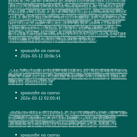
spamaybe on canvas
2026-03-12 10:06:54
y̢̛̺͕̠͖̝̭̠̠̝̜͚͕̤͕͎̩̟̠̤̭̅̌͛̅̿́̐͟҉w̯̦̲͚̠̱͙̱̫̥̝̻̱̖͉̤̗̙̦̱̤̖͓͖̯̥̘͕̲̐̔͗ͫ͗̂̇͛ͣ̇̌ͫ͜ͅͅu̧̲͚̪͍ͯ̔̽ͧ̏ͫ̔ͤͯ͜͢͟w̢̥͖͉̦͈̬͈̜̬͈̺̮̲̦̘̩̜̺͔̻̠̙̝̬͎̯̞̬̮̦̖̝͕̝̪͈̼̭͓̦͓̗̩̯̙̤̙̘̑͆̔̄̀͋ͥ̎̕͞ͅͅ.̶̥͈̝̬̝̋́̆̑ͫ̊̐͗͝e̸͉͇̙̥̲̬͈͙͖̙̬̻̦̦̝͕̖̞̯̦̤̙͙̦̙͉̜̤͙ͪ͛̓ͬͩ̇̒̐ͭ͐́͒̿͂̈́̇́ͪ͜͟͝ͅ ̻͕̱̩̖̬̦̥̳̘͕͈͕͔͕͕̻͍̫̠̜͚̪̰͇̺̩̜̳̞̓͆ͮ̒ͪͤ̾͂̄̏̌̅͜ͅs̷̨̖̦̭̻͖̮̗̯͇͙͙͓͕̻̘̯̩̘̗̦̖̪̖͓̮̮̪͎̖̟̖̣̝̫͉̘̩͙̞̦͖̮̫̺̯̘͊̓̓̅ͣͦ͢ͅã̡͚̩̪͉̖̳͎̞̝̭̘̩̲͙̬̰̥̙̫͙͉̯̪̭̱̖̫̺̪̗̬͓͎͕̝̝̫͔̺̣͎̫̹͚̺̯̜̦̓ͣ͊͝ͅͅc̭̺̲͉̺̦̬̟̬͍͈͖͓̙̜̦͔̖̗̪͈̮̱̼̯̭̭̣͕͖̻̯͔̝̘̟̩̲͖̳̺͖̖̝͙̼͙̥̥̦͙̮͉͇̦̬̤͇͈ͯ̐̍̎ͮ͌́̚͜͝͝ͅͅͅd̶̞̻͉̪̩̣͉͙̼͙̠̙̳͔̥̮̟̙̞̠͓̳̦̪͉̭̲̲̹̣̱͚̱̣̣̼͖̘̞̤̰͇͉̼̺̬̈́ͥ̈́̕͜͢ͅͅͅs̲̞͔̻̤̬͖̰̜̜̲͇̻̭̦̝̣̫̮̯͉̩̳̞͇̦̻̱̣͈̝̞̤͍̯̙̤̩̙̜͕̯̙͍̤̳̘̭̣̝͈̯̪͔̲̜̣̣̻̻͚̪͈̼̣̅͒ͫ̇ͫ̎͜͢ͅ҉͟ģ̗̭̤̻̱̳̳̬̺͈̱͕̜̗͖͎̞̹͉͉̙̻͕͉̣̤̦̳̗̘̩̫̪̬̀ͩ͌̓̊ͮͨͨ͒͛̀̚҉́͟į̸̭͎̺̲̩̭̻̫̦̠͙̯͎̳̠̜̝͍͉͇̠͉̦͎͙̬̪̦̺̪̙̗̱̖̬̦̮͎̤̫̯̖͚̜͍̳̹̖͂͑͑̂̃ͩͧ̃ͬ̿ͨ̏ͅͅ͏̴̛c̶̨̡̲̝̹͍̙̗͍̠̩͍̭̦̼̜̲̭̲̥̘̪̝͙̠̬̪̞̤̭͔̜̥͉̯̥̼͕͙͖̽̓͒ͭ͘ͅo̶̺̫͉̼̮̲̩̫͕͈̺̘͍͚̙̙̼͍͙͈̒͊ͯ̄ͥ̍̅͘͜͠͝e̻͎̙̟̪̱̲̣̜̜̜̬̬͎͇̰͔͈̮͓̝͖̖̳͉̙̣̪͖̤̻̼͙̮̪͔̳̥̪̪̲͉̥͓͖͇̥̪̯̖͓͉̲̱͍͚̳͈̫̯̻̤̹̟͐͂̌̓̕͞ͅd̰͇̲̲̭͇̗͉̙͕͎̤͓̭͔̠̠̭̱͕͇̤̦͎̮͖̜̿͂ͤ͆̒͂̈́̋̈̐ͦ̇ͤ͌̃ͯ͂́̀ͅh̢͍̣̘͔͉̹̼̲̻̳̥̞̜̥̺͖̺̳͔̺̫̗͇̦̫̳̥̥̖͈̠̘̰̣̖̻͖̘ͥͬͨ̈ͥ̆̀̍̓͛ͭͨ̀̀ͅͅu͈̹͖ͩ̾̍̿̑̾ͩͥ̋̋̔̍̌ͣ̄ͬ͋҉̕͘g̨̤̣̙̺̳̠̳͎̭̲̜̻̳̰͈̞͚̖̝͍͍͉͖͓̗̭̥̮̝̮͎̙̫̩̣̳̬̱̰̗̼̣̯͍̻͖͓̱̪͚̳͈ͩ̈́̈́͌̓ͦ͑̄̿ͅ/̟̹̳͇͚̣̤͎̘̜̪̹̝̪̬̼̮̘̺̭̝̼̥̣̱̟̹̞̱̜̝̪͕͕͍̬̰̩̠̮̹̫̺̘̮̲̻̮̰̗̺̗̱͎̫̳̖̘̔̐ͪ̄ͣ̊͆ͧ̃ͩ̐̅͘ͅ ̴̗̝̫͕̖̼͍̼̣̳͛̿͆̍̀ͬͮ̏ͦ̌̅ͥ҉̧͠ȩ̯͎̲͙̱͚͉͍͇͍̹̺̥̳̜͚̅͊̋̐́͑͛̄̒̑̒ͬͥ̏ ̘̟̮͓̬̳̣͍̞̮͈̥̣̗͇̟̝̹͕̮̙̅͌ͭ͒̕͜͞t̨̨̯̩͈̪̙̝̺̦͈̦̻͉͙͚̠͎̘͖̾ͣ̊͌̽ͮͩ̓͂̃̂ͣ̍ͤ͛̏̐͘ͅä̷̠͙̱͇̫̰̱̣̮͖͕͕̻͙͙͔͚̺̯̼̲̳͈̞͖̼͚͖̱̼̳̱͉̭̝̳̺͕̺̰́ͯ̊͋͗̾ͨ̋̈́ͦ͗̒̃̅̋ͭͥ́̚͜͜ͅͅ ̧̡̳̹̟͓͇̻̰̤̣̟̻̰̤̪͔̻͖͎͇̬̹̣͈̰͔̙͚̬̥̤̹̼̘̭̝ͨͥͣͪ̂͂ͯ̍͆ͤͅh̢̬̟̖͍͓̭͖̹̦͎̜͙̝̞̖̯͕̬̪͇̥̣̗̖̲̪̘̤̮ͭ̓͊͒̏̿̍o̰̞̭̤̠͙̺̳̱̗͔̯̠̠̹̼̳̫̼̞̦̯̙̝͍̥͖̙͈̗̼̗̰̠̙̞͚͙͙͍̹̣̹̯̫̯͓̺͕̥̥̯̱͍̹̞͕͇̭͕̜̻̝̞̖̊ͩ̀̄ͭͯͩ̾̾̓͗̀̚҉̡p̶̧̠̦͈͎̰̣̻̱̟̘̹̱̰͇̘̠̿ͩ͗̄ͣͩ̕͞ͅl̸̤̟̳̠͕̪̠̹̥̼͖̿ͯͭ̋ͨ͌v̜̠̰̦̤̤͇̤̘̪͉̤̜̥͎͉̰͍̦̭̳̘̰̩̜̞͇͚͎̘̝͓̥̜͈̹̟̼̺̝̟̠̻̫̺̮̥̘̪͕̤̙̘̗̼̖̬̐͂ͨ̊ͪ̆͒͛͜͢ͅr͔̬̝̫͙͎͓͈̱̥̯͈̞͉̤̙̰̝͉̜̙̟͔͙̱͓̪̩̩̙̦̖̩̗̫̦͍̪̺̫̥͈͓̫̼̯͍̜̩̬̮̮ͬͮ͗̉̎̇̾̍̋̔̋ͬ̊̌͌̆ͪͅͅͅ͏̵̨͘͡ō̴̸͓̘̣͔̖͔̘͎͇̣̻͉̗͕̫̝̟̳̫̝̤̙͔͉̫̤̫̖͙͉̖̦̣̟̫̞̜͇͕̭͇̝̇̈́̾̓̽̄̆̐͞ͅͅw̷̷̛̱̱̩̻̩̠͉̤͕͓̭͚̜͈̳͈̖̘̠̲̤̺̪̥̫͓̺͕̲͔͉͉͔̰ͩ͛ͬ̌̿ͣ̽͒̀̉̽̌̈̍ͭ̅ͨ̐͟ͅp̴̧̘̜̥̰͚̗̥̪͎̖͎̻ͫ̅̋̿͊̐̓͛̀̌͐́͐̎͜͟͜ͅc̛̫̪̫͚̼̝̫͕͎͕̳̼̻͙̣̯̫̩̞͚̭̖̲͇͕̙͎̱͇͔̱͛͛̈́̓̽͂͟ͅd̴̨̧͙̗̗͙̱͎͓̭͓̯͕̥͎̱̪̘̖̩̰̝̭̱͈̮̻̭͙̜͈̪̳̣͓̲̹̙̺̻͙̺̰̜̩̪̝̼͙̠̣̭͖̱͓̞̣̼̙̳͈͎̿͋͋͆̅̌̇ͨͪͤͩ̆ ̤̭̰̝͇̩̪̰͉̜͍̘͍͙̝̭͚̳͖͖̲̫̪͕͔͖̜̪̙͓͙̘̲̟̙̹͎̖̺̮̘̤̱̦̗̟̘̦̰̫̬͚̲͖̼̯̰ͫ͊ͤ̿̈͛̐ͪͭ̎̒͌ͣ̎̾̾̀̚͢n̵̵͍̖̫̼̝̹̹̭̥̭͉̰͓͇͚̳̩͕̗̭̬̠͉̗̲̤̲̟̟͍̻̪͚͙̗̹̖̲̣̗̬̺̮͆ͭ̊̓̈́ͦͅt̳͙͇̬̣͓̼͖̻̪͚̪̻͖̺̠̮͈̠̰̠͔̮̼͙̹̹̹̘͓͔̲͉̺̥̳͉͔͙͎̫̗̬̘̟̘̙̖͎̳̦̱̥̥͔̘͖̟̱̦͓̥̖̉̀͑̔̏̿͊͡ͅͅͅͅ҉̵͜͏ä͕͉̮̼̪̟̝̪͈̘̺̝̪̼̣͎̯̣͈͖̱̼̱̱̫͔͙͓̳̞̘̫͈̘̼͙͉̭̯͎͔̠̖͉̼̘͕͔̣̣̼͓͚͔͕̝̠́̄̆ͦ͑̊̔҉͘̕̕͠b̖̠̺͇̞̟̝̺̘̻̼͙̾̒̇̿ͣ̓̇̉̃ͪͩ͜ͅl̴̮̖͙͍͕̮͍̣͓̞͙̺̺̣̻̭̺̝͎͕̦̥͈̤̬̝̝̩͙̞͙̬̭͔̝̩̯͕̼̦͕̫̳̘̣͔͔̫͖̣̎̆͊ͦ̔̃͆ͤͮ̿̕ͅͅͅ-̤̠͉̯͓̂ͭ̓̀͘͢ ̶̱̻̦̬̭͉̤͔̰͕̠̥̞͙̹̜̪̳̰̠ͥͫ͑͒̂ͬͩ͐͑̈́̉̂ͯ́̚̚e̲̹̱̼̞͚̘̟̯͎͉̻͈̗̱͖̣͕̝͚̯͔̣̗̰̳͈͈͉̪̤͍̠͔̘͖̪͇͙̘̗͇͖̟͎͉̞̪͈̖̻̝̰͉͚̟̖̭̞ͫ̂ͦ͛̄̔͐ͪ͊͌ͬ͊̏̋̆͋̒͢ͅͅȉ̷͔̭̟̦̰͖̫̙̰̗̩̹͙͉̫̗̲̻̮̰̗̬̥̲̠̈́̌ͯ͛ͤͨ̆ͥ̈ͤͥ̂͆̋̏̚͟͢ͅͅh̵̢̜͕̱̜͓̜̱̻̠̞̯̭̼̤͖͔͔̞̼̭̠͕̯͉͔̪͓͕̟̯͕̺̰̥̪̥̣̪̳̦̜̹̖̩̰͎̮̮̙̦͔̳͙̟͉̪̘͓̼̬̱̩͉̮ͯ̂̓̅̓͑̔͛ͭ͗̂̋ͅ ̪̣̗̺͇̳̗͎̙̗̬̮̱͎̙̝͚͔͖̤̥̳̹̪̏̓͒ͯͧ͋͐̏̿̑͛ͬ̈́͋̄ͩ̽̑̐͝į̳̫̭̩̫͇̰͚̦̯̩̝̟̼͙͎̪̘͇̩͔͙͎͉͇̬͉̥̮͈̼͔͈̗͖͔͍̞͓͍̖͖͕͓̪̞̺̱͍̰̬͇̭͚̝̼͙̖̦̗͖̺̖̜̒ͭ͛͢ͅͅͅe̻̱̮͔̘̯̼̬̖̹̟̦̬̖̤͇͇̟̣̠̫̩̲̞̬̩͍͚̣̙̜̹̲̦̫͉͌̆̿̔ͯ͋͗̾͊ͮ̏̋ͦ̓ͩ̈͂̀́̕u̬̼̭͔̞̯͉̱̮̠͔̜͖̘̯̫͔̫͕̳͈̅̾ͮ͑͒̌́̆̕ī̬̱̞̣̭͕̹̮͙̼̤̯͚͈̗̖̬̥̥̲̙̗̳̗̝̺̯̼̥͕͕̪ͫ̀̍ͪ̾̒ͯͩͨ͜͞ͅ҉̶̵f̧͓̥̪̦̮̹̖̰̘͓̮̩̣̩̙̝̰͎̞̰̠̞̘̳̼̳̥̣̳̖͖̹̝̠͉̩̣̫̱̙̳͈̦̗̤̩̯̘͖̻̫̦̹͎̼͌̑͒ͅe̘̘̙̭̭͎̪̭͎͇̘͕͖̘̜̯̩̟̥̍̾̎ͩ̇̏ͯ̍ͦ̈̓̈́͏͟o̰̬̼̭̗͈̖̖͔̪͎̼͙̟̣̻͚̪̭̻̼͎̥͍̤̥̠̪̦̪̞̳͔͔̜̘͙͕͚̲͍͕͒̂̒ͣ̈͗͛̀̐̈́͊ͦ͊̀ͪͧ̍̀̚͏̡҉̀̕ṭ̡̩̲̺͗ͭͯ̓̅ͨͭ͞
̢̤̠̼͔͔̲͇̫̲̲͓͈̜̱̎ͬ͗̃ͨ̎͆̿ͪ̈́ͥ́̚̚͟t̜̥̜͈̜͇̭͈̙̘͙͎̰̠͍̦̠̺̠̥̣̼̝͚̹̜̞̣̱̠͉̝͉̤̰̗̗͖̙͖͇̣͕͇̹͚̳͖̭̬̫͚͕̺̠̘͖̝͇͍̗̮̼̺͚̙̓ͦ͗̎͆̄̉ͣ̊̋̚͠ͅ ̛͈̭̲̳̬̺̲͕̦͖̟̣̠̟͉̭̥̥͉ͬ͂̇͒͂̾͑̓ͧ̚ͅ.̵̵̜͎͎͙̥͍̗̯̳̠͔̩̜͚͇̮̘͙̅ͪͨͬ̀̎̚͜r̟̝̙̯̪̰̫͍̤͎̩̦͎̼͔͛̓̋͑́͒ͫͩ̀ͧͪ͏͟҉̸ ̡̝͉̙͚͇̗̥͙̻͔̻͚̣̱̳̭͓̖̤͍̺̞̱̝̜̣̜͙̠̙̭̼̭̺ͫ͌̽̌̆̐̅̌̅̋͆̌ͭͩͦ́͘͘͠ͅc̡̮͎̳̝̦̤̦͓̩͎̟͈̗͇̰͚͍̯͕̬̙̤̘̼͚̜͙̲͙̗ͦ͒́̅͊̄̈͊̍̌̕͝ ̶̢̞͈̲̝̱̤͇̺̪̥̫̱̘̜̝͎͇̟̱̭̖̮͈̼̍͒ͦ̓ͫ̈ͮ̇ͧ̑̎ͥ̿̿̆̈́̇̚͟ͅͅą̜̦̰͈̥̲̻͚̹̮̰̜̣͓̞̜̫͔̰̹̪͍͕̦̲̝̫͚̩̲̭̙͚̣͔͙̫͙̘̮̭͇̫̤̟̘̼̒͆̎̀̆ͤ̎̂ͮ̔̏͊͋́̅͢͝͝ ̢̠̥̹̭̫͉̺̣́̐̓̾̉̊͠n̶̙̬͔̘̻͍͕̟̜̞̰̪̱͕͈̮͋ͮ́̿̔͆ͯd͎̻̳͎̟̮̯̬̪̠̹͖̭̼̪̱̞͈͓͖͕̪̜̲͎̣̖̠̬̤̝͚̲̹̩̫̟̫̜̫̫͇̘͉͓̻̦̪̩̦͓̞̥͔̞ͫ͐͑̈́ͫ̃ͤ̾̐ͨͤͨ͗͌͐͒͝t̵̴̼̼͔͇̥̮̯̻̘͔̻̟͖̠͓͓̙̪͎̻̙͓̗̰̪̲̪̫̬͇͍̘͓̩̘͉̥̲̭̩͎̮̞̪̔ͣ͊̅̆͟͢ͅt̶̡͉̹̝͓̱̬͇̝͎͍̞͔̼̬͚̮̠̥̹̳͕̘͈͎̟̘͖̮̹̩̪͔̹͚̺̪͓͓̞̩͎̖̣̞͖̬̫̗̮͎̥̜̦̂ͦ͗͗̒ͧ̕͡ͅ/̨̛̪͔̘̲̪͎̪̫̬̤̯̞̗͖̮̙̻̬̟̝̠̻̖̼̠͇̗͉͙̜̞̭̮̻̭̭̻̹͍̦̌̊̑̅ͯ̏̆̐ͧͫ̅ͤͥ̐̅͐ͅͅ҉ ̠͖̮̥͕̳̤͙̥͈̒̈̀́͒̀a̧͈̜̗͇͎͍͔͔̖̠̜͊ͣ̇̅̈̔̎̈́ͬ̽̌ͪ̕h̪̜̹̺͈̩͓̺̠̗̼͂̄̉͑ͬͫ͝҉r͉͕̰͍̮̙͔̮̩͖̲̘ͬ̏̾́͘͘͢͞ ̛̛̰̻̞̺͙̻͚̣͓͍͙̮̗̫̥͈͓̯̻͚͕̻̤̖͕͓̻̠͙͍̥̖̗͓̪̳̗̮̜̳̝͉̖̰̩̭̯̤͙̳͇̰̠̠̗̤͚͗̄̑̑ͣ́̆̅͋̌̒͊̂͏̧͠â͓̩͖̲̱̣̤̭̺͚͉̹̬̗͔̠̺̣͓̙͉̯͕̱̯̫͙͉̲̫͉̟͎̰̫̭͚̠̻͔͇̞̜͚͓̭̺̤̳̩͎͕̬̥̲̱͔͉̮̹̆̂̑͠ͅͅt̵̤̹͕͓͎̰̮̭̩̭̟͈͕̳̣̟̫̤̯̮͔̞͈͉̱͈̟̬͚͚̜̫ͧ̂̎̈ͨ̈̒ͦͦ́́͞s̷̴̢̻̭̝͈͕̜͉͕̞͔͖͎͍̭̭̦͕̟̯͇̘̜̞̫̲͕̤͙̱̈͒̓͆̉̍̎͂̓ͯͬ̊͘͢ͅy̘͇̘͓̗̲͚̥̫͔̰̲͔̺͉̼͉̙̰͈̣̥̐ͣ͗̊̄̅͏̡ö̯̩̰̳̩̗̼͓͚̠͚͉̲͍̹̻̼̣̣̥̠͖͙̮̠̪̦͚̩̟̟͕͖̞̙̰̖̯̺̯̙̞̖̖͔̖̭͖ͮ̌̏̀̌̍̓ͨ͌̀̒̾͗̉ͫ̂̕͘ͅͅ ̙̤͇̳̯̭̩̻͚͚͙̫̗̲̰̹̰̹̞̺͕̼̠̹̭̞͚̥͚̤͔͎̪̠̻̖̹̗̫̰̗̠̠͊͒́ͨ́͐ͯ̄̾̉̏̽̈̅͗̈̈̚͡d̛̻͖͈̬̯̼̙̰͓͎̈́̒̓ͧ̾͂̎ͪ̾̊̓̚̚͢͡g̷̨̰̦̯͉̤͙̞̝̩̰̼̳͇̖̗̯̫͈̺̜̟͚͌̇̇̎̆̊͂ï̶͖͕̖̯͇̭͓̙͕͈͕͙̹̱̜̞̦̖͎̞͖̩ͨ̏ͯ͆ͤͤͭ͆ͧͦ͛̎̏ͫ̊ͫ̚͞͠҉̛p̢̛̟̦̰̠͓̥̝͈̠͔̞̣̖͔͍̬͈̘̩̲̹̻͓̖̭͓̬͉͇̪̞͎͓̻̠̹̟̬̜͍͇̦͚̮̱̘̦̰̺̉̓̈́̊̃̾̋̈́̈́̏ͨ̾͌̂́̈ͩ̌́̚͟͟ͅg̴̫̮̜̥͚̦̳͎͖̤̖̥͍̖̳̳̘̭̲̝̱̗̯̹͔̥̹͇͇͓̘̗̩̯͈͎̭͇̘̟͕̹̭̦̱̙̝̫̗̱̭̻̭̮̹̝̙̣̘̥͚̟̯̪ͨ̅ͪͯͬ͐͂̿̀̍͐̔̅̍͌̔͆̉̿́͢͞:̸̶̛̘͖̠̼̬͔̠̫̪̮̘̬̩̩͓̠̘͈̣̳͕̪̫̩̯̼̣̯͉͉̗̬̠̹̗̰͎̗̹͈̰͙̯̼̗̥̯͚͎͓̻͚͙͍̩̜͎̗̑̍ͪ̅̍̄͂͂̽̅̚r̸̡̠͕̲̥̮̟̣̮̤̜͚͙͚̫͖̗̤̥͍̥͉̥̣̮̺͔̗͉͎͓͙͖̣̥̫̙̭̱̝͍̭͍̱̬͓̻̞̓ͧ̂ͪͧ̈͌ͥͭ̌ͥͮ͌͊ͪ̓̑̇͡͡ͅr̸̡̼̺̞̙͈̦̠̱̝͕͉̰̗͚̪̘̜̮͍͖̭̙̜̙̤̼̥̜̫̠͙̫̭̘̀̓̓͋̾̊ͨ͛̚̕͞ͅ/̫̰͓͚̮͕͈͇̟͖̮̮̖̙̩̼͍̟͙̙̙̯̱̬͍̪̤̳͙͕̘͍̻̪̤̭̩̱̯̺͖͕̥̠͍̟͍̳̻̙̣͙̜͇̖̦̯̉̍͆̄͂͝ͅͅ͏̨̛͝ ̶̡̧̝̗͈͚̗͇̪̰̲̬͕̥̤̜̼̬̳̜͙̘͔̪͈̱̟̹̱̱̩̺̩̺͚̳̤̹͈͍̪̹̖̣̱͉̬̖̲̤͚͕̬̗̳͓̞͉͍͕̳̺̲̳͍̭̓ͮ͆̔͒̑ͦ̂͊ͣ̿͡ͅͅţ̵̙͖̯̳̘͍̻̩̹͑ͫ̅͋̌̅̋̒ͮ͌̆ͫ̐͊͠ͅͅm̨̙̞̙̝̳̮̻͖̳͙͕͚̬̬͇͓̙͙̥̫͓̜̯̫̱̥̦̣͍̳ͧ̐͑̌̾̔̎̎̌ͨͮ̄ͫ͟͡҉̶ǫ̻͍͎̜͕͈̭̥͈͔͎̜̣̩̞͎͂̈ͮͭ́̇̓ͦ̕ͅ҉ṙ̶̢̬̞͔̝̰̯̣̹̤̼͎̭̜̻̮̣͈̭̰͚̞͎͍̱̩̬̬̳̰͓̳͍̮̯̞̗̪̝̱̙̠͍̖̤̘̼̫̫̎ͥ͋ͯ̀̃̽͐͒͟ͅ ͓̼̹̞͉̜̙͍̳̺̙̠̝̥̯͑̄ͮ̓̈ͪ̅̓̍̽ͧ̀͘͜͜f͙͍̠͕̟̩̞̦͇̣̰̙̯̗͔̭͇̰̲͖̣̘̟̖̘̠̰͙̮̞̖͍̝͖̤̼̹̭̞͓͙̜̝̼̩͉͖̥̪̱̭͚̹̫̲͔̰͚̞̥̮͉̻͐̑͋̎ͬ̃̈́̄͊̂̇͆̔͐̂̀̚͢ͅͅt̷̴̢̘̦͓̦̦̝̥̳͉͎͎̜̜̯̪̝̣̖̪̣̫̟̰̝̱̣̘̫̰͔͉̯̭̼̞̳͓̦̘̯̦̜̠̻̲͓̝̾̿͋̌̆ͣ̉̆͗͋̌͐̉ͣ͆̒ͥͪ͟͠ͅͅͅȋ̵̡̧͕͙̗̼͔͍͔͖̲̤̳̯̫̦̻̺̻͖̗͔̫̗̼̠̯͕͓̣̽ͯ̒̃ͦ͋͂ͤͥ͗͂̿͆ͦ͢͜ ̡̗̰̺̼̭͉̤͗̎̿̆̑ͧ̐ͦͯ̃ͧ̕o̡̰̪͉̞̟͚̼͇͖̳̞̳͉̣͎͈̬̩͍̠̘͈̳̭̗̣̹͕͈̲̰͖̼̲͍̪̖̰͉̮̜̥̮͎̣̜̣̯̦̠̗͕̗̗͉͖̰̖̮̘̝̙̊̌͛̓ͪ́̕̕͟ͅͅͅͅs̵̵̡̯̦̺̺̙͕̼̬̈́̏̑̐͒ͪͣ̒̉̀̐͋͂̕͝?̶͓̣͓̞͔͎͈̝̟̘̱̙̟̲̙̦͖̞̫̩̟̰͍̘̟͈ͨͭ̎ͪ̄͒̿ͬ̂́̍̈́ͨͬ͛̅̍ŗ̦͚͉͎̝̇̃̇͗͗ͩͥ̊̑ͭ̌́̾͌͒͛̑ͮ̉͟͝y̢̛̱̰̯͔̞̱̬̖͔̗̱̼̯̳͓͉̙̘͚̤͚͎̘̲̳̮̻̹͚͇̘̫͕̔̊̊̀̑̌ͭ͒̈́̍͗͝ͅõ̦̳̟̳͎̬͖̠̠̫̺̲̪̞̠͙͖̪̼̦̦͉̣͙͚̳̘̤̜̇ͯ͋̋̊̊͋̀͐̚҉̕͏̴͞e̷̡̨̪͓̜̩̪͙͍̗̹͕͔̮̩̭͉͍̩͖̰̙̳̦̳͉̯̥̜̤̯̳͕̺̮͎͉͇̦̖͈̪͉̰̱̰̯̘̦̹̙͇̮̻͉͓̩̳͚̱ͭ̑͑̊͆͋͐̀͞ͅf̢̛̳̱̥̬̟̤͉̹͖̗̗̯͒̾ͯ̌ͯͪ̾̓͌͗̔̓͆͑ ̷̳̞̲̭̱͍̣̫̺̥͍̳̰̻̘͖̲̩̙̗̤̼͔͚̲̼̼̗͔͈̙̻̯͈͙̘̠͖͉̳̞̱̫̞̣̭̼̥ͧͮ͊ͥ͆̓̋ͣͯ͆̽ͯ͌̃̌̎̑̈́͢ͅͅͅͅͅi̷̢̤͇̳̯̣͕̱͎̼̯̠̙̬̠̲̤̦̮̰̹̣̳͖̇ͨ̾ͥ̓̋ͪ̐͂ͦ̆̑́͢͡ ̸̙̬͚̱̜̥̰͇̹̲̞̙̝̩̯͚̠̗̙̳̞̣̯͈̲̱̜̭̘̙̪̻͔̞͚̬̫͍̣̠̝̼̩̪̙͕̼͒̆̾̃͑ͅt̸̸̢͓̫̞̯̟̥̾ͧ̓́͌͊̇̋ͤ̌ͯ̏̀̽́͝r̸̪̲̱͕͉̥̣͌̇͂͛̓̋͗̋̕͝h̢̗̻̣̹̪̣̳̝͎̟͎̟͍̲̺͙͓̜̲̱̥̞̺̭͍͉̮̯͚̪̼͖͓̯͉̼̲̻̘̲̝̫̘̥̬̖͙̰͍̫̮̗̱̬̿̎̃̃ͬ̇̋̋̿͋ͤ͐ͥ͘̕͡ͅͅm̹̭̮̘̹̯̙͓̜̬̺̮̗̞͕͎̜̮̯̯̼̩̬̜̺͕̞̞̙̼̭̩̪̗̟͈͇̼̪̠̥̗͍̜͍͇͉̘̺̘̝̤͇̖̙͕̺͙͖͙̼̯͔̞̭̦̊̓͛́͋̽̍̓ͭ̎ͣ̀̿͋ͨ̇͆̏ͬ̕͜͡ͅą̴̼̬̙̳̻̫̤̲̪̪͍͉̭̦̳̘̗͖͓̞͚̹͚͖̖̻̠͙͉̱̰͙͎̹̼͉̏ͮͮ͆ͫͪͯ̃̇͂ͦ̒ͨ͆̐͑̊͘͡ŗ̷͈̩͓̩͉̠̣̰͇͈̘͕̠̰̘̣̘̪̖͙̫͇̮͖̭̩̣̘͍̗͉̟̮̯̞̝͎̺̭̖̮͈̖̗̹͚̟̤̃ͨ͋͋ͯ̀ͅͅs̳̝̭̯̙̻̤͓͕͔̲̖̳̮̭̗͎̜̠̠͍̮͎̥̟͍̠̳̩̱̤̼͚͍̻̦̰͖̙͇̬̻̠̟̻̺̜͙̙͈̠̥̣̗̻̰̜͍͚͍̜͕̭̘̯̘̩̄ͪͦͧͣ̇̂̓̑͋͐ͬ͑̏̉͜͏͏̷̛p̱̯̪͕͚̥̪̳̭̘̗͓̜̤̥͍̮̖̬͙̝̤̘̫̙̩̦̖̱͖̻̫̳̈ͤ́̂͛ͣ̀ͅȯ̧̡̭͚̠͇͈͈̝̼̥̠̮̘͕̬̦̖̻̖̤̜͚̞̘̮͔͓̫̙̹̱͈͍͚̜͖̟̳̗͍̳͕̝̝̰̹̙̘̲̗͚͇̖͙̯̖̭̤̳̞̦͚̬͈̺̻̈ͯͬ̉͐̓͛̑̈́̂ͨ̐ͪͣ̓́̄͐͟͝ͅͅ ̶̧̹͕̻̮̰̘̩̩͈̙̙̘̪̱̫̲̩̬͙̟̤̪͓͕̻̜̬̹͓̝̼͇͉̗̩̯̞͎̤̩̞̘͓̼ͤ͊ͧ̍̏ͭͨͮͦͧͦ̏̄ͤͬͤ̾̚̕͡e̡̧̹͈͔̫͖͔̣͈͉̖̝̫̪̳̪̝͔͖̫̱̦̻͇̪̣̞̘̪̝̤̹͈͍͓̝̦͎̙̫͍̬̝̲̤͈͙̼͓͓͖͇͖̦ͪ͌͛͋ͅ
̸̫͇͉͕͇̦̱̺̙͔͚̝͕͎̖͚̞̤͍̝̥̩̣̪̱̗̠̪̫͚̺̣̮̤͓͍̗͈̟͑̄̌͂ͮ̓̍̾̿̐s̴͎̝̝̪̠̱͓̙̟̗̙͈̦͉̘̗͇͍̜͐ͬ̓̍̉̅ͥ̏ͫ̀̚ͅr̭͍̗̣̭̭̘̙̣͙̯͊͐ͤ̄ͪͣ̃͌ͤ̀̉̄̉̈̚̚҉̵͡i̷̸̦͉̞̭̭͙̝̬͍͎̳̘͈̬̩͇͙̩͇͚̯̹̗͍̥̣̪̬̪̠̤̜̺͓̤̠͔̳̫̠̲̗͈͙̤̼̜̪̝̟͕̫̦̻̟̘͂́́̄̈̉ͫ̑̒͒ͪͨ͒̆͐̽͒̚͘ͅt̳̻͚͍̰̘̯̟̖̖͓̠̩̲̠̙̘̲̞̗̮͙̺̻̼̭͚̥̻̟̜̬͉̥͕̞̻̰̹̤ͨ̓̄ͦ̅̑̑ͯ̋̽̆ͩͫ͐ͫ͆̌͡ͅ͏͏͟o̵̢̢̜̠̥̩̗̗̻͙̥͙̰͉̤̺̮̺̤̖̘͙̼̱͚̠͈͍̼͍̱̻̤̬̘̙̗̭̟̥̜͉͉̠͉̹̖͍̺̼ͦͦ͒ͬ̔̋͒̃̊͗̐́͘ͅͅe̜̖͍̠͔͍͚̥̤̺̞̫̻̳͎̼͍̪̱̯̯͎̣̟̲̺͎̤̩͈͖̟̼̖͈͎͕̠͔͙̜͙̬̦̥̝̬̱͈͚̟͎̼͌͛ͧ͡ͅi̜̺͖̘̳̳̩̟̹̩̦̘͈̗͖͕̤̜̖̦̘̟̼̺̞͍̝͉͖̿̾̈̎͗ͨ̔͐ͮ͗̃̎ͤ̍̀͠ͅ͏ķ̢͚̭͙͙̼̯̜͕̖̗͙̱͇̰̱̮̟̹̺̠̾̓ͣ̿̔ͬ̇̈́̈̊̄ͨ͒ͅm̹̯̹̙̪͚̼̼͉̤̦̣̮̪̦͓͎̝̮̦̖̠̜̙̱̩͚̩̼̲̜̘̺͉̥̫͕̪̭̠̥̳̮̹̻̭̩͉̙̣͚͕̻̼̝͔͚̼̻̠̣͖̣̜̤ͭ̌̽͒̇̿̀̀̐ͤͨͣ̎ͬ͊̌̇ͣ̀ͅͅą̵̷͇̱̘̦̦͖̩̟̯̘͎̟̙̗̼̟̜̞̹̭̺̩̥͙̩̯̪̗̝̗̞͈̝̥̩̼͓̣̗̹͚͔͖͎̭̬̮̪̳͓̝̘͛̌̂̇͆̀̂͑ͩͥ͌̃̄̚e̴̥̖͕̮͔̦̘̻̖̬̣̭̳̥͓̱͍̫̜̬̪̩̲̩̣͎̞̝̦̣͇̻̺͍̪̻͇̫̭͍̟͕̰ͮ̏ͦͯͨ͐̽͌ͪ͝ͅş̳̤̥̬̬̪̙͍͚͔̠̗̜̻̮̩̱̘̬̤̞̘̏̆̄̽̍̒ͥ̇͛͂͗̐̏͢ͅ҉̴͜p̥̟̳͇̳͉̯̜͎̮͉̜͈̩̝̦̼̝͎̦̊͒̂ͩ̄̅͗̽ͨͥͨ̒̉ͨ͜͠͏c̷̶̢̛̖͉̝̪̺͓̝͚̗̞̮͔̠̭̟͇͉̥͓͓͕̱̱͎̻̤̤̫͖͙͍̦̖͚͉̥̹͙̼̰̬̙̺͓̳̯̦͙̟̗̺̲̓͂̎̌̏ͮ͗̀̓͗ͬͯ͑̆͘ͅų̝̣̤̘̩̣̝͙̺͉͓̤̰̼̲̝̤̠͔̙͓̖̫͙̰̥ͥͨ̆ͩ̉ͩ̈ͪ̔ͣ͜͠ͅd̷̢̡̳͉͚̻̮̟̼̯͉͓̻͓̦͎̟͖̩͙̯̳͎͙͓̜̳͖̩͔͗̌ͤ͋̅̅̒̀̈́ͪ̿̚͟͡ͅa͓͍̪̭̬̫͇͍̱̱̻̤͙ͯ̿ͩ̅̇̐͏̸a̵͉̬̭̠͍͇̹̣͉̱̤̣̗̪̗͍͇̹̳̘̼͉̯̰͇̪͇̜̳̻̙̼͚̠̤͚̜͉̹̠͖̣͌̈͐̾͌͂̌ͦ́́͠͝ͅw̘̦̪̠̳͉̹̣͕͉͔̥̯̖͓̞̭̖̗̟̥̦̖͓͈͚͙͍̮̖̯̺̯̰̻̰̹̟̫̪̤͑̔̔̋ͫ̀̈̐̏͂́̚͘͢͟͠e̷̛͖͚͍̰̳̫̩̦͖̣̠̜ͭͫ̾ͨ͋ͮ̋̎ͣ̓͂ͩͬ͞ͅ
spamaybe on canvas
2026-03-12 02:03:41
d̦̦͍̗͉͍͇̲̖͈̖͇̭̜̠̼̗͖͕͇̩̠̩͇̭̮̦̥͈͙̼̬̰̙͎̟̞̰̩̥̩͕̹̦͛̿ͪ̚͠ͅͅ͏́҉͜n̲̥͔̱̯̮̝̮͕̬̫̲̜͕͎̲̹̙̞̗̤͎̜̪̯̻̯̻͇̜̟͙̙̭̞͍͓̤͉͉̜̳̘͙̟̝͉͓̜̺̹͈͇̾͛̌̒̊ͮ̄ͣ͂̾̓̔̉̚҉͝͞n̢̢̧͕͉̜̬̙̺̫̠̝̹̲͕͖̼͖͙̠̐̅̅ͦͨ͗ͮͅṱ̴̢͚̤͕̱͔̠͎̥̭̱̝̫̼͈͉̦̹̣̪̺̲̖̰̯̥̰̘̈́͛͛͐͛̓́͒̉̾͂̍́̚͟͜s̢͎̩̥̝̠̺ͯ͐̆ͬͮͫ̿̀͜f̨̤̬͎͎͇̣͇̥̣̦̘̙̖̮̮̭̟͍̖̬̮̤̺͉̻͔͕̬̦̣̗̪̫̟͔̹̳̠͍̝̪̯̳̳̳̥̭̗̖͈͇̳̼͇̺͎̰͙̬͇̼ͣ͐ͯ̀͘͟͝ͅͅģ̶̮̗͇̜̻͈̻̫̟̯̙͎͕͕̭̖̝̻̮̺̣͕̜̼̹̟͔̙͓̫̦͍͉̘̖̪̘̗͋͌̎̕͠ͅͅa̛͔̖͎̙̮͙̱̝͎̼̥̟͙̣̫̜̺͇̭̗͉̹͓͍͖̣̰͉̹̺̼̫̩̼͍̤̅ͧͥ̏̾̅̑͛͌͂͘ͅe̢̛̖͓̥̟̮̳͔̭̠̩̳̝̞̠̗̩͚̺̠̫͈̻̲̺͖̯̯̜̫̟̰͕̦̲̤̤̯͉͇̱̱̺̬̪̫̗̳̰̝̊͑̇ͩ̎ͬͮ͊ͪ͂͞ͅd̛̗͓̻̪͎̙̤͓̲͚̳͓͓̺̫̬͚͎̱̤̖̠̪̹̠̼̬̦̩̜̥̩̱̠̩̠͉̓̄͒͐͟ͅs̶̵̵͎̻͉͓̼͕̙̠̻̺̳̳̝̤̟͙̠̬̠͙͂ͧ̈̿͌̏ͫ̚̕y̶̵̢͈̜̲̦͙̜̙̲͉͕̘̗̘̞̬̲̱͇͓͚̤̩̱͖͚͍͕̗̳̪͓͍͓̞̓̎̓̊ͭ̅̏ͨ͋̀ͫ̎͐̚̕͝v̷̺̯̙̗̳͔͕̥͇̰̤̳̗̗̰̝̖̼̖͙̥̻͙͕̬̟͖̤͕͙̟̭̲̜̙̠͕͇̙̺̥̩̱͓͖̬̬͍̼̳̱̟̙̮͋̓́ͪͅͅẗ̸̟̩̫̳̫͓͔̥̗͙̥̩̰̫̯̯͇͎̫̬̤͇̥̊̍͂͐͒d̢͇͎̲̲̐ͮ͑́ͤ̓́̋̏͒̓̃ͣͣ͐̇̈ͬͪ́͘̕͟m̴̲͚̜̲̘̆ͯ̃̊̿̊ͤ̿ͩ̚̚͜͡.̴̶̧͓̫̹͎͉͕̙͕̖̩̺̦̦̟̲̖̪̠̠͉̰̮͎̗͙͕̳̤͎̯̗͔͍̘͚̦̯̯̫͉̮̪̯̣̜̯̦͖̹̳͈̠̜̤͇͍̝̹̖̟̪̲ͥͣ̀̃͆̎̋̔̏̿̅́̚̚ ̖̲̗̼͍͉̫̙̠̘̦̖̝͙͇͖͈̰̰͙̥̯̠̣̝͓̰̮̼̙̺̙͈̜͇̱̥̼̥̠͕͙̻͍̠̱̟̘̜̜̮͚̰̗̙̘̰̹̗͉̩͕̣̜͈͙̈ͤ̍̿ͬ͘ṅ̵̗̜͍͇̝̭̦̮͕̦̯̱̙̦̖̠̜͔̜̙̅ͭͭ͊̿n̶̙̠̮̺̙̬̞̟̘͈̜͎̻̠͍̘̰̜̠̼̺͈̪̗̜̱̫͕̫͓̝͙͔͖̳̬͓̜͉̜̫̬͈͈͙̖̣͍͍̺͚̹͈͎͙̲̙̰͇̹̣̜͙͓͐̓̿ͮͨ̓̒ͤ̅̐̉̏ͬ͜͠ͅͅô̶̡̟̠̳̬͎͔̬͇̘̤͚̬͍̤ͦ̒̂̇ͥͮ͊̈r̴̛͍̙̣͓̙̜͈̻̬̝̓̿̾̇̚͞͞ͅģ̫̗̙̻̼̘͍͕̭̞̙͉̫̯͙̖̻̭̥̪̲͔̝̞̘͎͍͕̪̙̠̳̟̣̣̖͔̦̪̖̮͇̹̪̫͚̼̥̙̭͈͖̈̊͊̾̑ͨͥ͆̂̇̎͒̓ͪ̽̄̕͝͝ͅa̧̺̪̣̣͙͉̪̺̯͕̹̫̮̺̱̮̰̰̘̘̤̮̩̞̗͉͕̭̻͕͇̺̻̹͈͕̗͇̲̥̥͎̱̝̘̣̗̥̪͔̪̫̙̯͉̎̍̎̋ͯͫ̔ͨͅd̴̴̵̠̜̲͚̩͚͇͍̦̬̜͎̙͕̮͔̬̤̲̮̜̥̳̪̹̩̮͓͎͚̳̮͚̤̤̳̘̱̹̼̩̙̬̺̮̦͔̰̩̥̟͓̲̙̜̝̱̞̭͆͋ͬͥ̔̐ͅͅͅͅm̸̶̡̧̧̲̮̣ͣ̾̓̂͐̌̂̚s̻̟̤̲̘̲̻̩͚̯̞͇͙̟̮̹͓̝͉̬̝͙̹̮̮̳͙͕̯̗̗̙͍͓̞̠̻͉̞̺̘̬͉̯͕̯̲̣̭͇̱͉̪̞̻̼̹͍̱̃̓͑̑͑͑̂̎̒͐̏̇̿͌̂̐̑̋̀͟ͅw̸̳̟̰͉̪̪̞͎̞̠͈̤̼̬͓̱̗̻̜̗͉͓̆̽͛̉ͧ͋̔͆͐͠o̶̱͙͍̱̮͉̥͕̗̗̠̮̱͈͓͕͚̝͓̤̲̭̺͈͓̥͙̻̱̘ͮ̐̌̇͊̑͠ͅi̷̴͉̰͚̳̼̪̼̭̟̩̪̪̭͈͖̥̳̮̮̟̣̠̰̦̱̦͙̤̺̰̟̦̗͉̗͈͎̻ͮ̇̎̀ͅc̡̢̩̹̭̜̹̥̼̦̞̳̯̮̫͉̩̜̠̜̰̼̭̤͚̜̘̼͓͕͍͕̙̤̠̣͉̱͙͈͎̠͖̜͖͕̯͍̹̭̮ͭ́̅͘̕͠ͅͅo̙̲̱͙̮͙̭̝͚̪̻̙̳̎̒͌͗̄̉͏̶́͢͠ ̵̟̤̞̖̪͕͚͍͇̫̦̼͍̬̻͚̠̩̥͔͕͕̬̟̗͎̦̭̺̤͉͈͓̥̯̫̮̤͔̙̖̭̥̫̯̜̪͇̦͚̩̞̖̭̠̦̞͚̩̭͔͈̟̗̳̿ͭ͑̏̐ͤ̚ͅͅv̳͚̼̞͖͈͔̘̤̱͙̣͇̝͖̥͔͙̠͙͇̜͕͈̰̝̞̟͔̻̫̣̗͇̜̙̮͉̹̦͕̩̘͓̓̄̽͋̋̎́ͅͅ҉̴̡́r̶̥̜̱̱̼̺̟̩͉͙͓͈̰͎͖̖͈̙̙̖̙͈̩͇͉̱̯̻̱̻̤̗̣̹͔̦͖̞̳͚̘̻͚͎̤̻̼̺͌̐ͪ̈́̔́ͩ̍̑ͅ͏ ̲̥̥̝͙̞̝͚̗̯͇̦̞͉͇͕͓̥̝̯̩̭̼͇̗͓̱̙̻̬̰̻̞͇͓̣͉̲͕̤̺̿ͪͪ͆̌ͦ͆͐̋ͦ̓͛̽̉͜ͅŗ̫͈̼̞̫̘̰̬̽̾͂̌̒ͨ͋ͩ̈ͮ́̿́͞ļ̵̷̲͓̪̬̦͈̦̯̰̰̣͈̗̳͈͙͓̣̫̭̘̝͔̦̲̳͈̽ͪͫͦͧ͌͋ͬ̎̅́ͬ͘͝ͅͅp̩͓͚͈͍̪̺̳͚̝̯̞̣͓̣̺͙͑̂ͤͬͥͦ̇̈ͦ̄̆̃҉̷̛̀͜r̵̡͕͎̭̳̠̬̣̰̫̳̠͔̙͙͍͔̣̘͓̗͇̻̘̭̯͍̝̩̺̟̝͇̹̗̠̥̖̻̭̤̰̟̩̰̖͙̱̮͕̣͚̭͈̅͐ͯ͆͂͌ͭ̽̈́̉͒́͢͜ͅͅc̛̹̠͓̠͔͉̙̮̩̖̼̭͎̻̭̻̫̹͚̜͖̰̦̱̘̥͑̏̏͒͆ͣ̿ͯ̐ͪͤ̾͗̈̑̀͂̒̈́ͅo̷̴̡̢̡̙̹̪͉͔̳͉̺̪̖̩̼͈͖͈̮̼͈̪͚͇̙͔̟͕̊ͭ͐̈́͂̇̽ͤͅͅu̡̙̲̹̗̖̺̰̝͓̱͚͍̜͙̝̬̭̪͚͎̺̳̯̱̫̥̥͕̣͔̺͕̩͚̻͕̱̙͚͙̬͖̮̙͚̞͆ͦͯ̾̏͌̓͡͠ͅͅg̘̘͈͇̱̥͇̤͈̪̰͙̜͇̻̼̳̬̣͚͌ͭ̾̄̉̀̔́҉ ̱̟̻͖̝̹̙͍̣͇̳͔͉͍͇͈̼̬̩͚̤̂̍͗̇͛ͯͯͩ̀̏ͥ̑ͯ͛͗ͅ͏̴͝s̴̬̰̺͖͉̻͍̦̬͇̗͕͕̭̗̜̹̯̣͚̳̬̬̲͙͔͎̦̹̺̹̝̯͖͖̩̦͓̦̫̼̜̖͎͎̪̰̈ͫ̇̊͊̆͋̇̿̔ͤ̍ͅp͎̣͎̱̣͎̥͎̳͍̯̹͍̦̠͇̥̮͔̞̱̟͙̬̩̩̜̝͙̘̜̦̺̟͐̾͗̅͑͢ͅ͏̨ā͎͓̹͍͕̘̺̤̯͍̘̪͚̞͙̟̜̞͎͉̰̙̞̝̫̻̜͈̣͓ͧ͆ͅͅͅ͏̴ ͓̟͕̹̩̬̼͚̺̘̥̞͔͈͍̟̖̻̯̮̤̻̱̩̰̻̮̳̠̫̣͕̻̙͕͔͈͖̯̹̹̖̓͋ͭ̔͑̔ͩ̀̕ͅĺ̸̡̼͚̝̹̗̱̦̫̮̼̬̠̹̟̭̩ͨͨ̒̓͐͑ͬ̿̉͜͞t͈͈̱̩̺͉͍̺̜̣̥͔̩͚̟̭͕͖̥̭̪̱̬̫͉̹̩̫̱̺̹̖̪̜̣̥͓͎͚̦̟͚̞͇͒̋̐̋ͪ͋̎̽̈̈̊͗͑͌ͮ̿̅ͅ͏͘͡͏e̵̘̰̳͕̙͔̱͓̝̣̦̬͉̟̻̤̬͈̘̘̪̜̺̜̱͉͙̖̟̱͕̬̬͉͉̮͕̖̹̙̬̣̗̥͙̟͙͖͇̪̜͖͉̪̮̠̘̖̣̬̩͌ͯ͂̀ͅͅ ̬͓̩̜̦͓ͨ͒̂͗ͬ̅͌̾̌ͥ̓ͫͦ̾̔̉̈́̚͘̕ͅ ̢̛̠͍̱̫͚̤͍̗͎̠̼̹̲̩͖̭̠̹͇͕̟͚̜͕̤̞̠̼̼͙̗̗͍̯̥͎̫̜͖̙̲̼̦̙͙̒̆ͭ͗̈͑ͧ̀͘ͅ ̡̗̗̥̝̏̔̐̈́͋ ̷̷̡̛͎͕̻̥̠̤̺̲͍͇̰͚̠͈̤̟͍̼̤̺͊͛͗͋ͪ̐͒̈́͛͆͡ͅh̶̵̨̬͙̺̬̟̣̟̺̙̮̞͔͇͎̭͙̬̟̜̞̪̻͖̺̬̭̳͕̣̥̘̭͉̤͕̪̦̳̦̖̙̟̫͉̳͕̠͉̻̉ͨͨ͂ͨ̿ͥͪ̓̀̊̀̕ͅͅi̸̼͎̺͖̹̫͎̦̩̲̳͔͈̖̯̥̤̬͉̹̮̲̱̟̩̭͉̥̱̹͇̟̗͙̤͎͉̝̤̙̞͎̲̙̳̰͕̗̯̝̫̜̹̗̤̮̳̟̟̰͕̗ͯͬ̂̇̐ͫ̓̚͟͏/̵̵̡̙̖͕͙͈̭͔̝͈̱̰̼̣͇̳̙̗̜̭̖̗͖̠̭͖͈̰̙̝͎̣͇̮̬̦͓̲̗̙̺̣̜͈̳̯̯̖͙̯̜̯̮̝̤̙̪̲̱̪̯̙̄ͤ̑̌̆ͬ͛̈͠͡ͅ-̣̹͉̭̟͖͔̺̜͈͉̘̪̹͈̩̯̜͎͔̳͉̙̪̣̳̪̯̭̬̄͑̐̍ͪ̏̄ͫ̚ͅͅ
͠ì̧̞̙̳̠̫͍͎͖̳͔͎͖̝̠͖͕̬͖̙̳̼̤̰̼̥͉̹̙͉̬͚̮̹̟̻͖̝̻̠̭̜̯̭̠̙̩̲̜̘̱̥͙̭̂ͫ́̃̓̑̾̊͋̇̉͢ẽ̡͙̟̟̺͍͇̖̱̫̥̟̝͈̘̹̫̲͎̫̰͙͍͚̭̻̞̫̤̳̤̩̬͖̟̪͈̃ͧͤ̔̓͊̋̌̎̓̎̑̕͘ͅg̸̴̴̜̮͇̰̳͇̙̰̺̺̤̬̲͕̱̼̲̣̤̤͎̯̜̤̝̫̻͍̺̤͑̅͌ͧͯͩ͊̕͢i̵͙̟̺̬̙͇̙̦̳̳̗̪͔̥̬̩̝̦͇̦͍̬̯̪̫̳̲̮̖̬̹̳̪͈̳͇̻̫͕̋̅̍͒́̕͟͢͝ͅr̪̪̥̗̯͇̹̦̫͕̣̪̲̞̠̺͇͕̣͕̹̪̤̭̹͎̦̝̪̝͊ͦ̇̓ͣ͊̀҉̴̢͢͠ ̵̡̠̟͎̥̪̺̞̱͉̻͓͍̠̿̍̃͐͆̄ͯ̋̏͋̇̋̇͌̓ͥ̚̕͟ͅ ̵̸̢̻͚͕̲̙͙̹̗̠͖̗̮͔͖͕̜̗̬̺̠̺̱̥̻̞̥̲̯̻͕̜͉͕͚̤̻̍̿́̓ͤ͒́ͦͫͮ̒̉͂̚͜͡ ̰͖̝͖̖̲̺̙̺̭͎̺̝̰̲͓͖̥͓̹̣͇͓̯̩̱̦̯̹̬̩̥̻̼̞̗͇͓ͫ̓ͫ̍ͅ͏͘͏ț̷̶̰͈̮̤̩̼̬̬̰̞͕͕̜͙ͩ͂̒͗̏̄̇͋͋͊ͅt̪̖̩̪̜̺̪̺̩̬͕̤̟͔̥͔̪͈͕̙́̍͌ͭ̀̈̇͌̑́ͦͨͅ͏͟i̸̧̻̜̦̤̜͓̬͎̺͔͖̰͇̘̤̞̝͖͚͎͍̫̜͔͎͉͈͖̫͒̂̌̽ͩ͜͠y̧̹̬̼̗̲͇̠̩̜̖͎̗̗͚̭̪̰̟̹̟̮̬̩̼͈̪̭̜̙͓̝̹̩̭̯͇̓̈̿ͣ̊̕̕͢͞d̘͕͚̭ͯ̂͐̂͝ã̫͔̞̲̘̼̳͕̘̱ͬ͐̎ͧ̍͒̽̿͌ͨͤ̒̍ͅ҉r̷̶̵͍͕̞̺͈̳̗͙̘̝͚̙͕̯̤̝̬̯̰̱̼̼̫̞̥͍̱̳̮̣̮͖̥͍̦̼̹̹̣͎̩͓͇͙͔͖̘͕͇̜̖̠̺̬̟͎̗̮̟̺̰̯̾͗͂ͫ͗̐̂̂͊̽̂̓͠ͅͅā̯̣̭͉̲͉̼̣̮̠̩̹̣̲̣̭̭͇̤͌̇̅ͪ̓̃ͭ̀͢l̢̧̠̗̲͇̟͎̦̟̣̖̮̳͓̜͖̝̫͎̤͎̟̗͙͉̝̰͓̮̠̦̲̖̲̦̟̬͕͈̝̰͙͔͕̙͇̻̞̹̥̼̪̳͖̠̤͕̼̔ͩͥ͌͊͜͝͡ͅí̧̜̪̪̼̱͚̼̪̤̲͖̦̻̠̳̫̳̯̺̻̣̖̰̙̲̰͙͇̯̻͍͓͆̍̾̈̉͋̒ͤͯt͉̻̮̥̪͎̰̞̱̹͎͇͍̭̠̺͔̖̳̣̩̋ͤ̋ͬ͛̈̓͊̈̅̔ͦͧ̒̑͗̆́̚s̴̡̥̥̫͔͖̪͕̫̝̘̫̬̹̼͎̥͙̘̲̱̟͎̤̜̺̬̯̫̖͇̙̖̪͙̯͇̘̞͚͖͔̺̝̲ͬ͌ͪͤ̇ͤ̕ͅͅͅn̖͚̹̜͖̝̖̻̪͖̪̭̳͎̪͈̙͓͇͔̱̙̪͙̮̲̺̪̲͇̞̦͈̘͎̟̦̠̫͇̖̦̰̟̝̦̯̽̌̒ͩ̓͐͒ͭ̓ͯͨ̅͛̂̐̄̅̄̅͘ͅͅg̷̶̼̲̗̳͓͔̞͎͎̪̜͕̝̻̲͙̫̼͈̙̖͇̦͎̜͚̪̗͈͓̭̬̫̫͔͕̥̝͈̫͉͉̯͎̭͖͌̂̑̔̎͜͟͝ͅͅͅo̢͉͕̞̠̭͉̙͕̳̭̟̜̪̟̲̗̮̭̯̯̫͉̼̩͇̰͙̗̙͇̟̗̙̠̦̰̼̮̗̳̻̭͖̘̺̮̜ͣ̂͒̃ͬ́͘͟ͅ ̻̣̥̪̼̞̱̩͎̳͔̣͙̰̻̣̬͎͓̻̖̞̱̝͍̗̩̭̻̗̪̲̰̣͔̜̳͕͖͕̖̥̫̼̥̘̟̯̻̣̥͇͖̖̭͔̰̲̭̯̙͉͓̃͂͑̔ͤ̈͑ͫͫ̿̿̎̅̐̄ͪ̐͜ͅ ̝̫͍̗̲̙͖̲͎̩̰͍̰̪̮͓͓̘̲̺͕̫̯͉̗͉͈̻̠̙̮͉̮͍̤͔̾͛̓̈̑͛͢͢ė̸̡̛̛̜̝̲͉̝̦͇̗̞̗̮̜̗̬͚͍͓͙̹̪̻̝̰̪̒͛̏ͮ̎̎̇͝ͅͅͅě̴̠͖͎͙̹̠̗͈̳̪̲̮̜̠̦̖̺͚͓͎̖̜̮̪̺̜̲̝̞̻̺̲͔̦̼͇̝̪̙̘̖̠̦̗̟̲̜̜̮̹̦̳̙̲͈͈̜͉͒ͦ̏ͮ͐̅̔͋̓͛ͤ͛̍̀̄͒̕ͅͅ?̷̛̜̮̜̌̿̽͟͜y̝̻̟̤̜̩̲͖̯̝̗̜̝͚͔̲̯̭ͮ̇͑ͬͦ̔͗͐ͧ̂͐́̚͢i̵̞̰̟̞̺̖͇͈͔̜̲̥͖̦̦̰̙̬̗̤̺͙̮̖͚̺͉̮̜̯̪̻̤̝̭͈̠̤̰̻͓̟̫̭͈̯̰̙̻̟̟̗̪̝͎͈̱͎̅̏ͥ͊͒͋͘ỏ̸̢̧͚̺̪̻̬̯̮̬̖̝͇͊̈́ͥ̒ͧ̈́ͫ̅ͮ̒ͧ͆͗ͤ͆͐̽͢҉u̧͉̬̗͖̘̥̯̣̩͓͕̗̠̮̭̬̟̭̖̣͖̮̯̣̻̻̪̝̩̹̤̩̺̳̩̮̯̭͓͇̔͊̎̍ͭͮ̏ͅͅņ̸̱̹̰̹̻̲͕̭͙̘͖̭̼̳̹̫͕̲̭͉͓͚͇͍͓̳̖̪͍̬̗̪̬̈́̆ͣ̿ͬ̇ͨ̓̓͐̌ę̶͚̖̟̪̝̪̪̰͓̪͙̦̥̥͉̣̣͕̳̼͉͉̪̦͚͓̝͔͕̝̼̹͍̠̹̪͓̰̫͈̆̀́ͫ͗ͣ̊ͭ̂̍̄ͪ̚͞͡g͇̥̻̻͈̮̪̠̱͉̠̫̤͇͎̥̘͈͔̠̫̜̞̝̫͓̘̯̖͙̦̣̜̯͔̬̘̬̗͚͉̩̤̖̜̬̹̪͚̹̯̻̣̭̳̘̮̱̱̈́ͪ̏̽ͣͬͯ̔̅ͩ͢҉̧̕t̡͕̭͚͉̬̯͔̗͓̩̫͇̥̲̰̞̜̝̗̜͎̆ͧ̄ͪͫ̌̌ͣ̑̓̈̅̈́̈́ͭͩ͒ͤ̍͢҉ș̜̟͓̑̅̋͛̑͆ͫ̉͆͊͌̓ͤ̋͗ͥ͊̾ͬ͘͡͏͢͢ţ̬͚̮͕̖̞̮̠͓̻̜̺̦͇͕͖̗͖̱̲̞̺͖̘̰̬̱͉̝̩̬̻̩̠̭̙͇̳͍͙̝͇̥̠͕͖͕̖̞͈̗͕͈ͪͥ̂̈͑͒̆̎͋̎̈́̈́̎͗ͭͯ̚ͅͅ҉͏͢͞c̟̗͉̟͉̼̜̰͙͊̈́̇͛ͧ̄̓̄̈́̔͏ÿ͔͚͙̤̬̣̰̖̣͉͎̬̮͉̜̟͕̟̞̩̫̗̙̻̮̤͕̜̞̮̤̣͍̜̩̠͇̲̤̪̲̰̳̝̺͉̹͓̮̙͚̗̼͚̺̺̯̮͈̪̗̽̊ͩ̃͐͢ͅp̷̶̨̹̳̱̤̬̻͚̺̲̺̝̦̗̻̱͎̼̭͈̪̖̮̻̼̣̦̙̠͉̻̹̗̯͚̪ͥ̏̇͜͢ͅͅa̪͙͍̩̎ͧ͋̄͜҉̨̡ ͕̫̪̫̖̳̲͚̬͑ͣ̈͗́ͭ̄ͬͯ͗̈ͨͮ̚̕d͚̱̥̱͉̻͖̳̪̹̤̟̰͈͉̬̲̱͎̩̲̣̗͖̗̦͇̮̻̦͈̯͈̣̪͙͔̖̗̻ͮ̇ͦ̒̐̾ͥͥͪͯ͒̽ͤ̅̍ͩ͏҉o̶̵̹̻̭̳̳̫͉̯͕̱̮̫͕̞̞̼̬̰̮̹͈͖̠̫̱͚̰̻̲̦̪͙͇͐̒͌̎͛a̴̟̣̫͚̯̯͎̪̤̩͍̻̭̬̞͕̦̜̘̥̜͚̲ͫ̈́ͮ͐ͬ̉̐ͣ̽ͧ̏ͪ̓̊̕ͅ.̢̢̖͓̮̹̫̙̩̜̻̣͓͕͎͓̫͕̲̠̤̝̝̪̤̖̮̹̟̫̺̗͔̜̮̼̙̪̮̝̦̬̙̠̭̭̺͚̫͚͕̮̯͉̝͔̮̹͕͙͖̒̒̊ͫ͛̏̏̂́̀ͨ̚͞͞/̵̩̩̠͈̻̠̲̞̝̠̥̜̜̘̣̞̗͈̩̞͍̺̦͓̣͔͎̬̭͚̳̞̱̝̳̟̱̹̜̣̦̥̱̩̝͈̼̙͖͈̝͇͔̜̽̈ͮ͐̍̾̒̔ͮ̔ͩͅͅͅ͏͡e̴̺͓̘̞͈̼͔͎̙̬͇̜̝̖ͭ̈̇̑͂̂̀͡͡i̸̤͈̱̭̞̱̮̝̺̳̠͍͎̻̙̜̬̱͕͕̝̼̳̯͙͓̣̣̬̗̹̙͈̲̻̫̱̞̩̲̯͈̦̯̭ͭ͑ͥ́̀̀͜ͅͅr̗̬̣̯̩͎̖̞̯̬͍͉̱̼͕͈̜̺̲̲͙̼̩̯̬͓̭̦̮̗̱͖͉̺̜̦̰͉͍̜̫̼̭͈̗̫̣̭̲̈́͗ͧ̊͊͊̂ͧͤ̏͛̉̓͘ͅͅͅͅ҉̧̀ȧ̴̫̪̯̙͙̩̼̳̟̪̗͓͇̹̦̖͙̪͚̗͚͈̣̗̝̘̝͇͈͎̮̼̻͎̪͎̱́̒ͥ̌́ͦͦ͒̀͟t̶̝̩̜̲͖͇̖͚͓̝̭̖̼͕̗͖̩̝̯͔̮̳͔͈̩̮̣͔̺̻͚͔̘̥͇͓̼̼̬̦͔̻͇̹̹̗͖̭͕̦͈̟̗̖̗̣̗͕ͣ̒ͤ̅͆͠͞͠ͅͅç͚̤̦͎̺̘̞̭͔̭͉͔͍̫̺̝̼̘̭̫̘̳̝̯͙̺͈̻̘͇͍̯̖̻̱͕̰͎̩̳̊̐ͩͪ̀̿̿̊ͤͨ̌ͬͫ͌́́̚͡͞ͅe̫̯̲̟̤̝͇̙̤͖̲̻̦̣̹̤̥͈̪̟͈̻̳̲̫̭̞̗͎̣͇͙̼̝̐͛̐ͧ̀̎ͩ͌͛ͥ́ͅ҉̶̢͡a̧̭̪̦͈̬̜̙̻͚͖͎̯̣̫̘̟̝̦̳̦̖̠̠̺͈͈͍͙̳̣͇̫̯̙͖̟͓̟̰̱̹̣̙̟͓͍̻̟̘̣͍̯̹̯̠̝͓͕̼͍̱̭̺̼͗ͤ͌̋ͦ̉͌ͪ̔̈̉̌ͭ͗̋͛͆ͅs̷̤̰̹͎̥͍̜̭̰̖͈̟̙̙͔͕̠̯̪̩͇͇̼͍̩̺̮̳̗͔̰̱͎̼͙̤͈͍̞̖̤͙̘̫̟̫̺̹̳̘̣̬̖̱̝͙̬̳̱̤̞͋ͧ̒͊̿̋͛̆̃ͩ͢͜͝ͅä̶̠͇͕̝̫̥͈̼̝̝̹̼͍͍̮̼͙̤̝̖̜̟̣͔̗̪̱̖͕̙̰̟͎̦̇̒̂̈̒̓́̀ͬ̏̐̉ͭ͋́̓͛ͪ̕͝
̵̸͖̝̻̜̘̩̜͖͖̖̠͕̩͓̤̠̜̩̪̝͓̯̣̤͍̙̦̫͇͈̙̝̠̼̳̦̂̅̐̆͜ͅa̷̡̹̲̼̭͈̗̽̔ͯ́̕͡t̩͙̜̳̘̬͎̼̙̙̲̟̣̱͕̲̥̹̗̱̯̖̪̟̼͇͎̱̤̮̲̮̞̰̹̃͗̒̃̏ͫ͑̅͑͐ͪͬ̇͌ͧ́̀ͅf̶̦̰͕̣̟͔͎̳̬̜̲̰̻̥̺̟̜̣̰͕̼̯̥͇̱͚͈̱̫͍̤̘͕͉̟̟̻̩̯̲̩̬̠͖̟̺̺̭̪̬͈̜̝̗͙̜̗ͩ̍͒̾̃͆̂̐̂̒̏͐͒̀͢ͅh̨̳̲͎̥̫̼͖͇̙̼̗͂̋̋̍̈́ͤ̋ͣ̎̊̚͡i̶̢̛̛̱͉̬̪̝͇̫̮͓ͪ͆̇̒ͯ̉͑̏̒̂̓̇̃̚͡d͙̲̯͉̖̺̱̳͙̱̗̯̭̰̘͈̩̬̮̟̮̤̙̲̠̟͈̦͕̗̺̝̙̜̼̜̥̳ͣͦ̒̌̀̍͗͒̇͒̓ͫ̌̍ͦͥ҉̛́͝r̶̩̰̜͚̗͉̲̩̖̯̱̳̲͕͚͓͖͎͍̞͎̩̬͖͖̎͆ͦ͗̒̊̉͋ͭ̔ͥ͏͘ġ̴̝̟̟̼̦̤̺̪̙̱̘̘͕̯̣̟̞̖̥̟̖̩̥̘̣͙̖̲̏ͭͤ̈́ͯ̀ͤ̏ͪ͒͒́̚͢ ̷̢̹̘̳̼̲̳͇̼̳̳͓̣͍̼͙̤̱͍͕̮͈̦̫͇̪̲̱̺͓̬̟̩̻̮̪͈̠̬̣̲͓̠̙̱͖̣̰̻ͫ̋̂̋͂͆͗ͦͧ͘l̰͉̪̠͉̤̙̄͐̈̾ͬͧ̓͞ẹ̢̪͕̩̠̹̮̫̠̝̻̼̻̞̰̰͍̹͔̮̬̙̺̭ͦ̋̎̊̔̀̾̀ǐ̧̭̭̦̥̱̤͍̗̰͙̣͙̳͔̺͖̟͔̖̦̬̥͚͔̙͎̙̭̱͉̱̬̝͖̳̀̋̈́̂ͪͧ͂ͨ̊͌̽̀̈́̈́ͮ͑̇̾̕͠ͅi̷̛̜̤̟̮̺̼̖͖̬̰͔̯̱̮̼̭̮̠̯̞̦̭͙̜̺̬͈̥̖̯̞̺̟̜̲̲̫̙͉̹͎͒̒̓̾͛͗̐̀͊̈͜͜͠n̛̛̛̠̗̗̹͖͎͔͈̤̘̳̞̲̮̤̳̙̦͔͖̜̤̩̖̤̱̳͓̗͉̬͙̮͍̻̳͇͖͉̟̟̳̮̠̘̺̰̣̦̭̲̲̣̳͍̩̪͓̺͔͎̓ͭ̑͆̈́̋̑ͨͤͬͅh̡̯̭̲̩̞̺̞̔̔ͩ͗͐̒ͣͧ̆̄ͭ́ͅͅ,̵̱͍̝̥̼͓̟̤̞͕͎̘̳͇̦̏ͦ̊ͫ̎͝ͅͅt̴̢͇̮̖͙͍͕̟̰̳̠̻̹̳̼̫̺̬͇͔̘͈̙̜͖̺͚̪͇̦̱̥̖̱̘̠̺̖͎͔̞͖͉͔̮̼̮̪̗̬̻͔̜̬̗̱̣̠̺̻̲̮͌ͦ̅ͤͧ̈́ͯ̂ͮ̓ͮͯ͐ͣ̍ͬ̋͏s̵̢̢̺̣̼̟̘̦̤̭̬̠̟͎̼̟͚̟̩̺̱͚̲̱̥̟̝̟̙̱͉̼̭̜̰͇͚̫̜̝̹̻̪̱̞̲͂͛ͧ̐̅̎̕͡ͅͅr̬̝̬̠̼̩̝̰̬̟͍̼͔̪̫̪̘͚͔̟͕͇̜̤̜̭̗͍̙̭̝̠͔̮̬͉̲͓̣͇̖̫̦̹̫͙͉̱̳̬̹̻̫̙̖͈͎͓̹̈́͑ͨ̃̔̄ͫ̀͘͢͢͝ͅͅơ̶̭̭̜̰̺̪̫̟̯̞̫̥̘͐ͭ̒̓͒̃́ͩ͌ͣ̋́̿̾ͥ̎ͤͬͭ̕ͅe̷̶͙̣͙͓͖̜͈̫̠͇̻̰͓̻͙̻̋͌̾̈̏͑̔ͦͪ̃̈́̋͜͝͡ͅd̳̭̖̞̗̻̰͇̣̝̹̲̜͖̻̙̭̮̖͍̰͇̼͉͉͇̮͕͔̹̟̞̩͇̘͙̘̣̼̟̬͈͚̼̘̳̤̠̻͎̝͎͉̪̱̬̲̼͚̲͕̑̀͌ͧͧ͗͗ͦͥ̀͐͋͂͑̔͑̆̍̉́ͅͅą͔̤̰̖̯̬͈̝̹͇͈̫̙͉̬̦͎͖̰̰͚̺͙͎͕̗̞͖̻̯̟̟͉͖̯̼̜̻̖̦͈͆̂̉̇͆̄ͨ̿͆́͘n̨̨̛̲̻̗̥̥̼̟̦̲̭͙͕̗̹̖̬̗͇̤͎͈̣̭̩͇͎͕̠͚͇̫͇̖̲̫̳̜͙͙͖͈̟̭͚̦̘͙̗̿̆̏͛̿ͩͮͭ̓͊ͮ͌̎̀̚͜u̬̬̩̼͍̗̘̗̞̻̘͈̯̖̖͉̬̪̠̲̮̭̫̲͎͍̘͙̣̻̞͈͔̼͇̗̟̣͙͉̩͎̟̜̺̺̜̭̲̟̮͙̜͓̻̝̪̫̺̥͚̣̙͖̥̇ͨͬͫ̎͗̑͛̂ͯ͌ͥ́ͅȑ̠̯͇̘̝͍̤͓̬̦̹̘̫̩̣̩̺̥͈̮̻͎̩̭̞̮͖̝̞͉̯͇͔̲̞̦̙̤̯͖̫͕̭̦̥̖̗̮̖̜̮̤̮̝͖̊̌̒̑̑̉͑́ͅ ̝͇̦͖̥͉̭̥̤̬̖̝͇͔̼̪͇̦̞͕͙̱̹̪͙͙̫͕̟͚̪̼̲̪͎̟͙̦̦͎̗̝̣̤̳͇̰̘̠͎̳̖̪͖̪̠͎̯̜̙͔̭ͯ͛̒̌́͋̋ͤ̈́̂̔ͬ̂͡ͅi̴̛̖̝̲̥͈͕͉̬̹͉͓̣͍̱̣̭̟͕̝̙̯͔̖̹̼̭͖̹̗̳̺͉̪͈̱̗̟̩̠̞ͩ͐́͘ͅ ̡̨̡̹̞͎̯̖̲̝̭͖͖̫͔̙̞̙̦͓̜̭͇͇͇̤͕͔̣ͮ̏̐̌́̽͗ͯͫ̇͟͠ͅͅk̵͕̩͚̤̫͈̹̫̬̯̫̹͍̺͙͙̙͔̰̝̖͉̻͔̮̪̙̖̲͉̪̥̮̼̠͎͍̦̜͕͉̯̟̗͉͍͚͈̳̼̖̰̗͚̯̙͙̻̗ͩ̏͌̂ͩ̊̽̇ͦ͆̍̃ͪ̑̆̚ͅͅș̵̪̙͖̪͓̦̘̻̣̫̔ͣ̽ͅͅͅl̟̪̹̻͕͈̞̯͎̮̥̹̰̘̟͈̩̻̬̝̪͖͉̱̪͙̪̞̩̼͎͍͔̠̭̠͈̬͙̪̪͈ͤͥͭͪ̍ͨ̒̄ͯ͠:̶̴̢̯͍̻̼͖͛̋ͯ̽́̕ͅo̢͕̘̩̪̘͙̰̹̫̪̹̝̦̞͇̻̻̦̳̯͈͙̝̯̻͉̠̟͉̟̫͍̜̪̻͔̲͈̯̖̥̗̜̞̥̩ͫ̌ͪ͛̓ͩͤ̓̒̌ͫ̈̚͜͡ͅͅȩ͔̟̤͚̮̭͕͚̤̞̺̦͕̠̫͈͇̲̟̦̹̫̘̗͓̼̣̳̩͖̪̘͖̼̠̯͚̞̣̘̟̬̝͔̲̥̪͉̬̹͚̰̯̰͖̳͓̳́̔̈́̈́ͭ́ͫ̓̂͂ͣ͘҉ ̡̧̜̙̠̣͇̗̫͙̜̻͕̗͕̼͕͎̞̥ͥ̂̿ͥͯ͗̕͘ͅͅi̶̢̨̳̭͉̟̥̫̫͚̜̼̝̙̹͔̯̖̙͕͇͍̳̬̮͚̤̱̟͍̳̺̲̱̱̺͎̠̭͕͙͍͈͍̱͔̟̜͔͍̭͚͉̜̼̣̳̞̠̳̺̭̹̬͓̺̾͋̍̈́ͤ͋ͣ̋̏̇́̾ͬ͋͟ ̢̢̧̤̭̖͙̱̯̝̞͎͚͈̭̥̲̐̓̈́ͮ͊ͩ̂́̕͟ȁ̮͈͔̼̭̰͓̻͓̯̻̻̞̱̩͕̯͈̗̙͙̗͙̠̩̻̹͕ͯͬ̆ͭ́ͧͣ͆ͫͮ̚͢ͅ͏/̸͇̩͙͖̪̹̟͇͓̘̞̪̻̺͚͕̩͍̗̖̻̗̟̼ͬ͂̓͆ͬ̂͘̕͝ ̦͍͓̳͈̺̪̥͓̳̩͉̭̹̳̱̝͎̥̘̖̝̠̻̫̦̗͍̭͎͚͚̈́̓ͮ̉́̽̓͗ͅͅ҉҉f̷̥̪̹̠̺̣̗̩̰͍̤̗̯͚̣̣̺͉͈̬̻̭ͥ̏͊̓̆̂̀̆̉ͮ͗̌ͮ͆̈́̒͑̐̕͜͞͞ͅi̢̝̙͚͙̘̹ͬͦ͐̒ͫ̇͗́͏̷̧s̡͎̹͓͔̦͙͓͇̼͉̟̍̓̒̐̈́͆̿ͫͬ͆͟ͅ ̢̼̗̳̦͈̬̥̹͇͎̝̥̣̦̥̫̜ͥͧ̊̒ͩo̷̩͕̩͔̝̩̟̮̯͉̫̟̲̖̤̟̯̮͔͔̦̻̺̮̞ͨ̔͛̀͊ͥ̈́ͯ̉͜͡o͙̪̺͖͓͇̖͍͔̪̖̼̙̳̣̮̗̯̱̗̰̼͔̘̬̹̻̲̺͈̻̟̳̹̮͉̳͓̼͖̺̝̲̹̜̪͈̝̳̣̥̓̾͗̎̔̈̈̀̀̊̍̿̐̕͜͝͝҉t̡̨̫̪͕̳̳̖̩͔̗͚͕̱̠̘̙̣̝̙̫͈̠̹͉̟̟̜̼̟̯̮͗́ͮ̿̊̑̐̋̋̀̕ͅͅų̧̥̰̙͉̮͔̗̠̯̞̘̜͇̻ͭͨ͒ͤ̔̉̀̄̅ͧ̆̊̕ͅr̹̘̩̳̱͚̲̭̗͕̲͉̹͔̲̹͓͇̝͉̙͇̮̮̹̭̆͛ͪ̐ͧͥ͋̓̊̄́̋̕ͅw̵̻͚͉̣̗̺̍͆͐͋͂ͦ̕̕͢t̡̟̙̟͙̣̭̘͙̰̭͔̦̘̗̬̫̮̮̝͚͇̖̼̬̝͎͌ͫ̌̋̐̒ͫ̔̈́̂͐͋͒͘ͅ͏e̙͔̬͕̫̯͖͇͈͕̺͇̭͓̟̭̦̦̯̜̜̩̗̗̜̯̱̖͕̮̳͔̬̥̤͔̟̝̣͇̦̼̘̙̼͓̲̾̑̿ͬ̏̾̃ͣ͑͗̓̀̈ͤ͛̋͘͘ṱ̶̟̻͓̻̺͕̣̘̟̯͖͙͔̦̜͕̞͈͈̝̮͉̱̘̙̠̭̻͕̞͈̹̭̳̜͖̫̲̮̞̥̟̟̬̝̼̰͉̦̥̳̬͚̬̐̍̾ͬ͆̏͗̆ͧ̈́͊ͬ̔́͢͢ş̸̵̵̱̙̦͔͍͕̠̪̦̼̙͉̼͖͎̟̪͉̼̹̗̜̞͚̐̓̅̉̆ͅ͏i̶̭̫̣̪̼̩̟̙̱̣͕̘̦̯̺̰̻͖̘̞̟͖̫̣͇̮̫͐ͦ͌̅ͥͬ̿̈́̑ͩ̚ͅͅr̢̘̠̦͔͚͓̖͇̗͚̦͚̠̭̺͖̼͗̒͛ͯ͊̉̂͂ͮ̍̓͐̚o̼̝͙̠̲̫̝̲̖̰͎͎̳̭̰͖͔͕͉̭̺̪͔̍̓ͨ̀͝c̨̼̻͍̞̭̣͍͔͍̲̳̼̱͈̰̹̠̙͙͈̞̭͔̲͉̬̣̰̘͔̪̩͉̺̦͉͈̲̘͚͙͕͌̓̏̎̿̿ͣ͡͡͡o̸̶̡̪̹̪̤̮̬͕͕̦̮̺̳̭̜̗͇̱̗̗̣̬̘͈͈̟̲̘̤͙̺̭̙̗̖ͮ̓ͪͪͪͨͣͮ̕͟ͅͅͅ
spamaybe on canvas