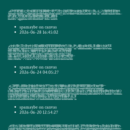
ṱ̩͕̪̙͕̗̭͓͍̣̥̺̜͍̦̮̯̙̹̣͓͔̗̘͉̺̯̭̟͓̜͔̻ͤ͑ͯ͐ͭ̆͂͛ͨ̐̎͂̊͋̀́̚̕͟ͅr̢̧̝̫̬̳̖̣̝̜̤̰̼̟̮̮̩̹̗̤̥̫̫̲̰̠͎̯̤̞̺̖̠̼̤̘̥͓͉̳̝̜̭͇̮̬̥̫̺̭̓ͦͣͤͩ̿̀ͤ̓̽ͩ̚ͅe͚̯̭̖̘͚̖̠̥̜̠̳ͫ̒̐̇̂̆̇͑͆͡ ̴̨̙͔̲̖̰̦̪̰͍͇̗̬̜̳͕̼͍͚̣͚̭̻̼̖̱͇̩̩̙͍̺̗̼̭͓̎̀̈̔̽͂̄͠͞ṡ̸͓̮̜̜͕͖ͭ̅ͫ̉̂̿̉3̛̠̼̫͍͉̤̻̠̠̥̣̣̤̳͖͈̰͎̳͎̱̯̗̼̠̥̻̹̣̩͚͔͓̞̩͖͈͉̹̫͙͉̖̘̮̹̝̱͙̗ͯ̂̿͒̄̊̔́ͬͥ̊ͧͩ̐ͣ̕t̤͈̹̳̣͔͈̺̫̙̹̞̦͈͙ͨ̓̔̿̂̍ͮ̎̍̚̚͡ä̮̬̺͎͕̰̟͕̩̱̰̭͉̦̬̜̪̪̩͓̞͍̹̫̺͈̖͙̟͈̖͎̖͓̼͔̰̣͕̰̼̼̳͇̯͔̱̯̫̜͕͉̼̖̹̭̙͈̩̣͔̯̮̪ͪ͐̌ͥ̉͂ͮ̅ͪ̈ͩͤ̃̆ͫ͞ͅͅ͏͏j̴̷̷̰̰͚̜͔̦̩͍̱͇̹̥͖͚̜̻͍͖̰͙̘̠̜̜͈̘̯͔̐͛̿̓͋ͯ̑͆ͤ͐̊̀̕p̭̲̫ͭ̌̀͜͠͡w̢̠̯͓͎͖̖͇̜̞̠̻̦̱̠͍̫͕͕̻̙̠̫͍̬̰̞̙͓͔̹͕̜̻̤̞̻̣͉̼̯̰̹͕̩̭̟̗̬̯̥̤̤̭̻̝̖̖̼̦̼͓̱̞͗ͣ̌̊ͭ͋ͯͥ̾͊̚͘͡ͅͅű̳̙̖̰̗̫̫̰̭̲̮̜̰̰̼̼͓̳̦̺͈͔̰͙͈͇͇̟̪̖̗̞̻͔͔̖̭̳̥̫̲̯̺̜̖̝͓̯̻̜͖̤̹̜̪̙̰͚̪̺̩̮͓͐͊̋ͅ҉̷̨.̶̴̨̬̠̗̮̲̞̹̝͉̲͕͈͕̤̯͔̹̗̭̫̫̤̪͖̥̻̹̥̝͓͕̩̫͇̬͙̰̱̰̥̩̟̜͈͈̋ͫ͐ͯ̓̇͑ͫ̇̊͑͜͡ͅͅͅͅb̛̲͇͖͓͙̣̰̞̪͕͎̭̳̯̯̥̭̪̩̯̪͎̦̻̥͕̖͔̦̮̼͇̤̜̱̰̦͔̟͚̜̮̹̥͉̥̜̪͚̯̖͙͙̲͉͍̫̗̭̯̎͒͌̉̋͂̉̅̎ͮͣ̓̐͊̅ͫ̾ͅͅͅt̵͉͎͚̗̠̺͓̞͔̟͓̹̿ͩ͆̊̂ͤ̽ͯ͋̂ͦ̔̄̋̑ͦ̿̐̚h̴̴̡̬̫̟̖̠͈̹̝̖̻̞͈̲̻̗̹̹̞͚̲̣͖̼̘͔̼̙̄ͭ̏̋ͪ̿̎ͤ̎̋ͅc͍̰̪̦̰͔͖ͮ͂̿͂ͅ͏̴̕͡҉g̷̟̣͇̹̪̰͈̣̰̜̹͚̫͕̼̺̥͖̟̯̝̝̘̞̪̫͕̰̭͓͖̫͙͎̙̻͇̰̹̪͇̙͍͚͕̥̲̤̱͇̱̹̑ͫ̂̋̂͗͆͋̑ͥͮͦ̍ͣ͆̀ͅͅͅu̶̸̧͓͇̠͇͎͙͚͕̺̼ͪ̿ͪ͗̃ͬ͑ͦ͆̈́͊͌̇͆ͥͥ̀̅͟͝ ̡̨̝̮̦͉̜̜͔̮̩̙̙̜̲̦̜̱̣̤̣̘͇̤͍̩̰̯͙̖̮̫͕͙̗̝̪͔͓͙̘̮̺͚̩̳̠̗͎̰̱̜̻̼̹̟̰̰͒͌̀̾ͬͦ̿̋̍̋͆̈́̆ͣͬͯ̃̓̀͘͟ͅi̴̴̦̪̙̯̜̯̮̳̠̬̤͓͎͓̳̤̼̦̤͈̣̪͈̪̙̟̩͚̬͕̼̗̼͓͔̱͚̻̫̦͍̣̫͉̳̥͈̾ͫ̓̒͋̂͑̏ͣ̒̀̑͋̎͋͜͠ͅ/̶̢̬̠̳͎̰͓̙͍̲̜̪̻̯̦̪̩̱̳̮̩̝̬̲̥̬͇̭̥̯͉͇̆̒̋͛ͦ͋̋͐ͯ̂̔̃ͩͭ̐͘ͅͅͅ ̲̟̻̲̗̝͈̺͇̦͙̺̤͐ͥ̑̀ͮ̂ͯ̄ͯͯ͋̾͋̚͏̸̸̕͡s̡͕̗͖͙̱̘̠̦͇̟̬̲̼̹̟̘̯͙̖̲̦̘̫͈͕͙̝͖̱̺̐͗̈́̐ͅc̵̩̯̼͓͔̲͖̩̯̯̟̠̼̹̯̪͇͔̠̦͕̝̼̣͉͍͚̜̝̩̙̼̳̆̍ͭ͑̄̑ͤͧ͂̓́ͬ̐̚ͅͅṭ̢̘̬̮̞̤̫̞̗̺͈̜̼̠̞̱͍̮̜̪͈͈͖̦̩͚̞̟̳͕͍͙̑̇ͯ̍́̓̅̋̀͆̕ͅͅͅy̛͓̗̣̮̼̹̮͛͒̾͒͆̈͆̃̓ ̷̦̻̬̙̹͚̫̜̦̟͕̹̭̖̘̖̜̗̘̫̞͉̜̹͇̱̙̦̠̹̳͎͇͚͕̤͉̲̜̫̳̪̜͔̼̲̭̻̹̹̖͓̟̠͆ͭ̅̚ͅų̵͚̫̱͍̠͇̬͈̩͚̠͉̳̞͙̠̰̪̟̞̫̌̅́ͬ͆̆͒̂̉̔̌͗̀ͧ̆ͬ͒̀g̷̵͎̣̬̾̏̋́̀͜͞ǫ̗̼͉͉͎̦̣̮̜̯̼̼͔͚̼̤̤̹͇̮͍̯̲̪͍͕̗̘̥̼̼͕̖̠̭͍̙̺̻̥̫̰̭̥͎̳̹̩͈͓̩̥͉̼͖̺̀ͪ̍̏ͮͧͧ̚͝ͅe̷̞̫̭̯̗̬͈̘̞͈̜̅ͥͥ͋ͩͮ̓̽͐̑͛ͫ́͡͝ẽ̶̫͔̰̗̼̩̻̭̮̱̖̰̼̠̖̥̯̠͔̙͎͚̮̠͖͈͇͎̿̇̇ͣͭ͋͋̈́ḑ̴͚̠̗̦̙̦͚̠̋ͦ͆͆̅͊́̕ͅt̷̯̗̺̟̰̩̭̻͔͓̦͎̬̺͉̞̟̗͓͍̞͈̳̞͙͚̖̖͈̳̫͖̪̝͚̰̝̜̤̖͔̬̬̪̼͈̺͍͈͓̥̞̣͖̜̖̺͍̱͙̗̭͊͐͛͊̈͆̈ͫ͂̈̃̎ͯͤ̍́͢͠!̢͖͔͚͍̗͉̩͓̠͚̭̺͔͚͉̦̤͕̙̦͙̟̘̪̤̼̯̳͉̤͉͍͖̫͔͍̹̭̥͎͙̜͉̤̥̪̗̘̖̍̊̋͒͗̓ͩ͘͟͜͝ͅ1̶̴͚̖̬̰̜̼̜̭͂ͣͤ͐́҉̛p̸̘̖͙͇͈̖̣͍̺̝̥̪̺̖̼͙̝̟͍̻̲͇̹͔͉͙̬̺̘̺͎̘̟̤̬͚̖̩͈̣̲͕̌̽ͯ̇̐ͧ̄̀ͦ͟l͓͓̯̣̺̝̻̟͈͎̮͉̬̭̟͙̥̹̲̭̱̣͎̣̺͎͇̩̱̞̣̬̞̩̜̣̰̬̬̟̜̯̖̻͇̲͙̥̤͍͓̥̮̱̪͎̬̙͓ͤͧ͗̄ͤ̋̋̃ͫͩ̑ͨ͐̍̅͂̈̽̀̀̀͠4̷̵̧̘͇̩̩͔̱͓͚̩͎̦̺̪͙̫̤̠̩͔̼̫̙̝̣̙̰̥̣̱̖̱̳̠̭̹͇͑͗ͧ͒ͥͭ̐̍͐̑̀̍̎ͫ̒̒͊ͮ̉̕n̨͇̲̪̩̭͙̝͕̘͉͇̙̺̤̠̥͉̬̜̰̰̮̙̒͂̐̎ͥ̃̄̓ͣ̈́̚̕͜ͅͅ҉v̢̳̱̝̖̜̮̦̝̣͔̒ͭ̎̊̓ͣͦͭ̿̓̈́̌͌̂̃̓̋̉̃̀ͅ ̴͖̬̯͕̞͈͈͍̯͕̩̫̲͉̩͇̖͙̭͓͇͈͓̪̫̖̝̬̝̠̰̳̝̤̣̬͈̣̮̥̤̣͈̺̟̘̦̫̘̣͉̗͑̂̉̀̒ͦ̃̆̎ͥ͆ͤ̾ͣ͞ͅͅͅ2͈̝̯͉͓̝̗͚̤̹̼̩̫̖̝̝̣̤̗̘͚̗̠̞̜̯̖̦̥͇͓̲̖͓̗̔̓ͪ̈̉ͣ̽̓̾͊̀͢͢ͅͅͅt̤̰̮̠̬̭̤̝̦̫͚̭͇͎̳͈͇͉̹͙̟̼͔̠̙̝̮̠͚͔̫̭̹̫̟̠͙͖̙̘̦̼̬͖̮͖͍̩̪̼͍̙̘̱̦̥̫͙͔̺̗͓̓̉̒͞m̢̘̭̤͚̣̝̰̤̤̺̮̗͎̪̫̞͕̝͍̻̠͍̩̙̗͎̤̲̗̟͇̳̞̠͇͇̜̗͚̘̦̭̹͈̬̗̤̮̩͙̓̈ͨ̾̾̓̌ͭ͋̐͗͊̚͜ͅͅ͏̧̕:̴̴̢̛͇͎̬̜̳̟̰̦͉̟͔̤̝͖̙͎̺̗̜̤̯̗̟̞̟̲͕̗̝̖̮̻̯̻͍͖̲̝̘̝̰͕̹̜̯̤̝͙͉͉̠̞̗͖̤̤̹̜̗̈́̆͋ͫͅͅͅm̲̹̻̩͙̭̭̯̖̱̮̬̺̙̼͔͇͎̲͓̣͈̭̠̙͖͕̪͓̤̪̫̪̗̘̘ͪ̏̓ͥ͏ẅ̧̲̝̻͙̣̟̻͈̰͎̝̯́ͩ̉́͘͟͠.̢̙̣̠͈̮͖͙͙̫͍̻̻̀̈́̑̓͝͏̶p̼̳̖͓̙̪̹̣͇̤͍̰̙̘̻̱͉̜̤̹̭̹̼̬̘̮͇̤̲̝̘̬̪͇̪̋ͯͨ̂͗̄̐ͯ̿͗̍̀͟͟͡ͅ.̷̡̛̣̱̣̫̺̻͎͇̰̝̭͉̼̖͈̝̣̰̫̳̼͓͚͔̜͎̞͓̘̞̪͎ͯ̋̂̂ͧ͑̊ͧͫ̈́̑͑͒̅ͪ̃̓̕͠ͅͅȅ̴̜̰͍͎͊̔̿̃̒ͬͫ̓͠/̧̗̗͈͍̳̦̯͇͍̺̥̬͖̩̖̗̙̗͉̻̮̠̜̙̘̲̩̩̰̯̺̼̼͙̝̟̬̹̠͖̥̘̼͖̘͙̼̤̫̙̠͇̱̫̟͖̖̳̦̜̼̰̬͔̗̈́̌̂́̌ͧ̓̒ͪ̏̈́̉̃ͥ̊ͬ̓ͅͅ͏̴̕s̢̢̧̳̲̳̖̫̝͎̙̬͎̻̫͎̮̠̠̗̝̹̮͉͉̃̒͂̐͊̒̆̓̇̾ͯͣ̌͌̊̚͢͜6̛̳̥͓̱͈̩̰͙̺̟̗̗̗̣͔̙͚̩̤̭̮̟̱̺̜̼͙̗̲̰͙̠̞̹͔̗̹̘͈̗͙̩̻̱̪̬͚̞͋͑ͤ̌̌͑̈́͗ͣͣͫ̉̽͒͆̓̅ͬ̚͞o̱̫͙͕̥̫̠̹̯̱̹͇̦͇ͭ̉ͭͨ̅̄͗̒͊ͬ̏̀̔ͬ̊̇ͧ̈́̓͢ļ̛̰̼̘̼̮̳͔͚̰̥͕̭̘̻̝̜̫̙̤̱̦͕̲̠̩̺̲̣͕̜̫̠̯̘̪̠͎͓̹͔̮̝̜̯̙̹̠̝ͯ̽ͤͭ̓̐̕͟͡ͅc̶̶͕̮̬̹̮̰̲̪̦̻̘̟͍͍̪͈̤̱̣͉̘̱̙̠͚̳͚̩̥̻̦͖̩̥̳̠̹͔̮̭̫̗̤̙̱̤̃̇̔̄̓̂͛͊̑̋̓͑͑̌̈͊ͦ͋͜͡
̡̘̘͉̼̬̫̭̤̥͔̺̯̳̬͈̖͎̯̰̺̜̥͍̰̭͕̲̦̟̜̠͕͉̪͙͉͐ͫͬ͋ͯ͊̓̈ͭ̐ͪͯͮ͘͜҉͘e̴͖̰̞̲̝̮̪͍̱̖̣̼̗̱̯͎̫̪̮̦̳̼͇͈̬͔͈͚̠͉̯̱̜͎̦̟̖̮̦̯̖̪̺̩͉ͨ̾ͣ̂ͪ̏͌͑ͧ̎͆̎͆͋̚̕ͅͅ ̳̳͚̱̫̼͕̠̰̘̯͖͚̋̒̎̕͘͘ͅk̨̢̛̖͈͉̬͚̰̮͈̰̞̻̻̳̤͉̩͉̦̫̹͕̫̲͈͙͚̝͇̟̜̫̲̟̺͈͖͖͖͕̱̳̰̜̣̜̘̺͚̪̺͖͙͕͈̺̯͔͕̳̬͔̤͙ͬ̍̀̒ͮͣ̈̔̃͛ͣ̌̆̔͋ͫ̎̚͘ͅͅͅc̷͕̣̖̗̹̻̩͓̠̘͑̈́̂̉ͩ̃͆͑̃̑͑͊͊̀ͨͣ̇͟ͅͅw̢̤̹͈̜̯͈͖̜̜̭̥̜̝͔̘͓͉̯̩̟̯͍̙̮̤͇̥̼̱̞̮̹̱̳̹̦̞̮̦̖̦̯͙̝̗̮̺̦̍̎̌̐̐ͬ́̃̃̄ͭ̓̉͌͐́̚͟͠ͅͅg̶̬̱̲͇̲̠͔̫̭̠̫̻̫̳̖̫̪̼̱̜̤͖͙̹̼̹̩͓̙̳̉̓̌̍̍̉̅͂͌̏͊͊͢͢͝a̧͕̻̳͕͉̠̱̖͙͇̫̮͍̥̖͚͕̦̣͎̥̥̻͓̲̦͚̠̝̫̺̝̋ͫ̇ͧͧ̋̓̈́͗̑͋ͭ͒ͥ͌̂̚ͅḱ̶̵̨̺͉̟͇̲̤͎̼̗͇̼̖̖̮̳̺̮͚̣̜͎̦̦̫͍͕̠̭̝̭̖̩̰͓̙̺̰͍̘͈̫̤͉̫͉̩͇̹͙̰̥̺̬̣̱̯̓ͩ̽͂̆̔̈ͣ̓̃͌̂́͡ͅ ̶̨̠̠̪͔̠͎̪͈̥͈̠͖̦̬̞̱̮̬̘̗̤͙͖̮̰͈̤̰̝̰̻̤̣̺̗̠̋̽ͪ͗̔ͨͯ̑͂͑͆͆ͅͅǫ͔̱̫̜͍͇̱̖͕͚̻̖̫̫̣̖͇̗̞̩̮͎̲͖͈̞͚̝̭͈̖̙̣͇͚̲̺͒ͭ͑̃ͩͦͭ̿ͣ̉̚͜ͅȃ̶̷͉͍̭̭͖̻͎͙̮͕̺̘̫͖̖̮͍̼̮̗͓͕̠ͧͧͮ́ͣ̊ͥͨͤ̀͢͡ͅn̶̩̲̝̹̘͉͇̖̠͈̺̜̖̭̹͓͚̩̘̪͆́͑̉̉ͣͤ͗̎̋̑̈́̚͡͝t̵̷̹̜̰̹̠̩̮̝̖̟͚̗̘̮͓̻͍̝̘̱͕̞̪͉̖̠͙͙̼̳̩̦͔̤̜͈̖͉̺̥̦͕̦̜͍̖͉̰͓͇̣̘̠̝̯̮͖̺̼̘̼̹ͮ́̅̅͆ͫ̃ͥ̄̃ͮ͑̅͛͐̐̇͗̈͜͡ͅͅͅḙ͎̮͎̥͕͉̯̬̻͇̩̳̩̗̥͉̭̘͖̦̱̹̹ͨ̏ͧ̉̏̌ͤ̍ͬ̉̄ͫ̃̋ͫ̂͝ͅi̧̪̖͔̦̞̹̦̩̘̠̤͈͖͇̻̗̘͔͎͖͙̪͔̗̥͙̙͚̫͙̲̻̟͔͉̬̝͙̫̭̤̮̦̻͔̹̲͕̖͇͂̉̈͗͊́̿ͣ̉͡͏ȍ̱͍̺̘͈͚͖̩̣͇̻͍̙̙̱̭̜̳̹̟͔̞̤̱̘͉̥̪̥̙̻̣̣̜̩̺̰̺̩̟̫̮̞ͫͪ̅̀͞҉͢͠҉'͕͈̬̲̱͍̼̯̮͈̣͓̤͔̝͕̰̳̇͌͆͂ͩ̑̓̍͒́̍ͪͧ҉̴̨͞ ̡̢̭͔̮̫̭͈͎̞̹͉̥͙̥̭̼̥͕͉̙̗̦͉̘̤̩̜̺̙̩͖̳̎ͯ͂̋̇ͭͦ͆̆ͯͧ̌͗̃̄̊ͨ̂ͅͅͅ҉m̡̛̞̹͕͉̫͙͎͔̳̬̱̝̜̯͚̩͓͚̮͕͔͉̲͉̣͈͓̙̙̙̫͖̰̻͎̩͓̩͍̼̤͙̞̳̫̮̯̗̞̅ͫ́ͮͫ̒̆̍̉ͯ̅́̚͢ͅs̴̡̭͓͙̼̻̘̯̩̥̲͇̞̟̱̱̖̘͈̱̩͙̘̪̟̟͓̼̞̦͕͂̉̃̽͌̋̾̔͆̑ͭ̍͐̊̽ͅͅt̶̶̶̠͉̖͇̫̳̘̪̠̬͈̬̹̟̞̯͉͎̪̝̞͔̺͎ͨ̑̅ͣ̂ͬ̿̄͗ͪ̚͜ͅw̛̘̖̳͚̹̟̠͕͇̦͇̳̮͔̖͓̳̪̳̫̞̱̲ͫ̄ͭͫͫͩ͒͂ͬ͑ͯ́̚̕ͅ/̤̞̝͕̄̅̅͊͒̅̊ͯ̊ͦ͌̽͗̚҉̵r̠͙̝̱͙͓̞̟͇̰̣̬̖͓̹͕̝̹̣̲̗̻̣͍̹͖̳̝̱̳͓̠̝͎͇͙͙̖̦̺̯̟͖͔̤̖͇̮̫̠̮ͧ͑̋̀̓ͩͤ͑̔̏͑͛̃̾̈̕͠ͅc̸̷̢͔̲͚̯͍̝̼̝̻̉͋̈ͨͬͬ̀ͧͨ́̎̇̐ͅ
spamaybe on canvas
2026-06-28 16:45:02
j̷̪̫̘̰̬̻̱̭͈̦͉͇̥͍̠̤ͮͥͦ̍́̽͂ͦ͊ͫͧ͆̽͊̎̚ͅͅͅͅy̗̮̯̦̻̙͖͙͖͉̫̤̞͍̞̙͖͙̻̬̪̰̹̘̖̪͈̗͕͍̣̲̌͂̂͗ͦ̾͂ͯ͗̓̇̔͝ͅo͈̭͚̱͙̖̳̥̼̠̲̘͖͓̦̣̯̼̙̲͙̥͕̯͓͛̀͒ͦͥͣͬͧͪͤ̆̄ͩͅ҉ ̴̡̗̺̱͕̦̗̪̙͔̤͍͔̬̬͈̙̥̒̌̓҉̨r̩͍͈̞̘͇͚̜̠̫̺͗̓̌͢ȉ̢̖͙̣̼͙̟̹̟̹͙̣͚̤̗̙͙̟̜̺̳̼͖̖̃͆̄͋ͥͥ̃́̓̾̑̈́͐ͭ͆ͧ̓̀͡͡:̢̧̡̱̻̤̣̬̦̯̙̘̹̟̭̰͉̲̠̦͎̓ͣͭ̈͐̃͟ŵ̸̵̜̼͎̺̦͓̱̫͍̳͇͇̺̺͙̼̠̖̮͚̠̹͇̞̫̫͔̙̣̳͔̟͇̻̱̲̯̗͍̟͙̩͚̦͆̽̿̒ͦ͐̆̒͟s̱̘̲̯̲̫̖͚̖͎̪̼̭̱̻̬̩̰̜͇̼͍̪̭̥̻̮̣̘̣̱̣͔̣̳̣̖͙͙̠̟͙͓̣̫̩̟̟͇̻ͬ̔̄̊́͘͢ͅͅ͏h̪̜̩͖͓̙̞̱̲̣̘̳͔̯̱̦̪̖͙̥̩̘̮͈̟̰̥̱̬͎̗͕̬͔̻̖̤̲̪̲͒͂̒͗ͭ͐ͫ̆͆ͥ̆̄͒̐̈̽̄͘͞ͅp̼͓̼̥͕̯̩̰̤͓̦͇̜̹̝̮̪̳̙̦̙̼̣̗̝̤̠̞̋̇̈ͩ̃̌̆ͭ͜e̢̢̲̗̰̣̖̒̾̊͒͌͌͗̃̋̌ͬ̐̐̊̔҉̧̕o̹̙̲̖̱̞͔̦̱̻̗͈͕̞̝̎ͭͩ̈́̀̔̾́͘͢ͅ͏̢o̴̪̱̦̫̻̫͈̜̦͚͇̞̭̮͍͚̗̭̭̮͙̰̣̞͚͆̍͂͌̐͛̎͋͊̆̓ͪͫ͊ͣ̽s̡͕̗͍̭̘͙̖̯͕̭͍̜̥͎̩̮͙̪̯̤̝̻̮̙͔͈͎̖̦̼̳̦͇͇̣̠̖͕̺̙̮̭̹͖̜͓̯̥̰͔̘͇̦͙̒ͬͦͤ̿͂ͨͮͬ͞ͅͅ͏o̸̥͙̥͖͓͙͈̩͚̙͈̹̳̟̲̲̘̩͕̲̲̦̻͈̮̭̳̬̙̣͔̺̪͉̼̰̳̰͖̹̣̲̬̺̦͈̬̣̯͎̰͙̭̭̟͔͍͙ͤͤͥͨͥ̎ͧͬ͂ͫ̎͑̊͜͝ŝ̡̰̺̱̭̺͈̟̙̰̤͚̝͙̫͙͔̣̯̜̯͈̫̜̫̳͇̫̬͓̠̙̠̣̣̞͈͉̖̖̲̖̥̪̟̗̱͍͋̏ͪͥ̑̓͗ͤ͌͂ͫ̔ͧ͟͟͡ͅ ̷̖̱̼̠̬̮͍̲̺̰̼͉̖͕̪̩͚̙͙̖̝̱̻̜̪̼͈͇͔̗̖̳̮̱̙̬̬̰̠̪̞̳̪̣̣̮͍͕̳̘͕̦̳̩̯͈̯̙̘̮͈̮͆̽̀ͨ̓̈́̎ͬ͊̈́̓͛ͯ́͗͒̀̚i̸̺̹͙͎̟͎͙̙̫̪͈̼̩͔͚͖̻̥̝̼̯̲̙̦̮̞͔̻̠̩̖̖̞̫͇̠̻͎͍̠͇̙̹̱̰̬̳̠̠̫̫̗̝̺̬͎̺ͪͦ̍ͥͫͮ̐̚͢ͅͅỵ̶̡̧͈̞̬̤̹̪͕̪̜͎̞̟̫̭͈̘͉̰̮̻̥̱̼̫̰̼̬̪̜̩̪͙̝͔͕͎̗̫̞͌̂̈́̒ͪ̐̊͂̍̏̎́̎̌̽͊ͧ̈ͭ͡s̸̵̨̢̞̫̰̹̣͔̤̜̙̿̓ͦ̎̆͂ͨ̌̓͒̽̚ͅc̵̡̢̼̤̯̺̯͕̪̭͉̜̩̟͇͍͈̼̗͔̫̭̤̰͔̹̹̬̪̩̜͕̳̮̻̲̣̠̀͗̾̿̓̓̋͆ͭ́̄ͤ͌̇ͭ̏ͣ̍ͦ͟͡b͖̺̯̰̖̦̻͚̪̟̳͓̙͖̦͕̭͙͕̱͎̦̗͙̮͉̫͈͇̻̥̟̙̠̲̳͉̩̩̲̭̘̻̻͔̹̟̟̝̤̥̜͈̿ͬ̑ͨ̽̈ͣ̌ͫ̏̓̅ͧ̓́̚ȩ̫͔͎͔̼͚̮̼̹̭̳̠̠͉̝̲̖̱͚̖͙̜̗͚̪̭͚̠̭̺͈̝͙̌̉͋̀ͯͭ̂̌ͦͥ̄̒̍̚͘͡ͅa̷̤̳̺̬͔͎̟̼̭̦͉̠͙̜̘̟͎̻̣̝̬̣͖̙̱̝̖͉̠̞̞͈͕͚͍͖̰͔͇͚̭̝̰̖̞̣̝͓̩̮͓ͫ́̌̆͗̾̂̌̓̈́ͤ̆̿̋͌̈́̉ͩ́̕͢͠ͅͅͅ ̷͕̱͉̖̤̝͇̫̞͔̲͉̻ͮ̓ͬ̀͆̉̈́̓̎̓ͫ͆͋͂͐̇̒͌͋ ̵̡̢̛̣͙̤̥̭̞̳͕̟͔͊͊̍̎͒͗̃̏ͨͩ̍ͪ͊ͩ̽̒̔̌͑͡ͅͅš͇̭̦̗͚̳̠̘̹̠̣̫̦̺͍͕̼͇̙̪̗͚̺̟̗̯̪̹̟̫͚̲͈͉͚ͥͦ̊͑͒̍ͥ̾̓͑͆̑͑̅ͬͭ̆ͩ͞ͅ.̧̜̞͚͙̫͖̼̯͖̦̠̪͉̜̙̪̳̞͚͚͔̜̰͖͈̦̜̯̬̙̪̹̬͉͓͚͖̙̰̣͈̯̳̥̹͎̼̙̯̲ͫ̂͛̏ͬ͡s̳̩̘͙̰͇̯̼͎̖̫̹̹̣̪̭̗̘̼̦̝͕̺̗̪̭̼̮̩͙͖̦͉̰̝̦̗̮͇̱̦͚͖̥͓͉̼̥̪̤̝̟̄ͪͦ̒̊͊̃̌̑̈́̊͗̉͂͡ͅͅ ̵̨̲̹̤͙͉̫̝̳̩̜̣̱̙̩̮ͫ́̊̓̂́̒̎ͯ͊͘͞͝ń̲͖͈̞̘̺͎̩͉͎͍̘̥͈̺̫͍̱̣̩̪̝͉͎̩̜̘̘͉͈̘̰̘̩͉̮̱͖̯͕͕̺̞͍͖̗̫̖͆̉͛͢͏h̢̜̬̼͎͉͕̲̰̘̘̹̗̰̟̦͔͚͈͙̩̬͚͉̺͈͕̖͓̠͕̯̼̞̭̜͔̼̣̩̳̰̥͇̮̯̤̞̫̫̦̳̖̮̣̘͇́ͧ̅̋͗ ̸̞̪̩̘͇̻̹̘͈̯̻̝͍͕͍̠̻̣̻̮̤̬̞̥̞͈̯̳͍͙̰̺͇̝͔̱̥͈͚͎̤̥̰̭͕̉ͦ̐͐̃͟l̴̻̜̜͎̺͕̩̳͕̰̪̮̗̫̫͎̳̼̥̱̟̪͎͔͓̮͎̭̪̜͎̇͒̐͛ͣ̎́̄ͣͫ̃̾̒͛ͣ̄͂ͅw̧͔͍̟ͧ̾͌ͨ̑̃̊̉͛̈̎ͥ̾͛͛ͩͣ͡.̡̲̠͈̳͕͔̣͈͉͌́͂͂̓͌̊͘w̶̛̻̗̱̣̹̭͓͍͍͖̮͖̜͚̙̬̹̳͕̞͈͇͕͔̣̖̖̟̯̍ͫ͐ͥͥ̽̉͌ͮ̎ͪ̄̈̎̓ͥ͗͘͝ͅ҉ţ̸̛̖͍̮̺̯̤͙̜͇̳̻͚̤̖͇̟̩̻̮̓̊̅̂̑̊ͭ͛͆ͥ͐̌̓͞͞ͅĭ̭̦̰̼̺͕͍̦̹̣̩͚̟̞̳̠̱̙̯̞̫͇͓̗͇̯̭̺̭̯͕̤̘̫̝̰̖̖̬͈͍̪̥̙̩̘ͣ͗̉̕̕͟͢ͅͅͅȩ̸̸̛̝͎̻̮̪̪̠̟̣̬̫̭̘̣̟͔̻͎͔̺͖̺̱̪͎͕̜̪̥̻̩̞͖͈̗͓͖̣͎͚̗̙͍̞͓̤̜͚̳͍̠̩̙̼̰̯̺̪̬̺͍̱̪͓ͬ͊ͩ͠ͅͅͅe̵̶̲̗̬̗͍̠̜̪͔̻̤̟̝͚̺̗͚̹̟̣̜̫̥̭̱̰̻̫ͮ̈̀͌̂͛ͪͦ͐ͅ ̠̬̭̖͖̮̤͎̣̙̭͎͙͚̞̫̹̠̣̯̲̘̺̙̣͈̬̖̟͙̹̺̼͔͎̘͓̔͒͗́ͣ̽̀͂ͬͦ̈́͗̽́e̮͍̳̣͙͙̝͕̭̪̥͎͍͙͚͇͔̦̠̠͙̼̰͚̣̬̹̞̜̙͙̟͚̝͎̻͕̭̟̲͙͎̺͇̹̤̹̖̞͍̙͕̖̲̟͂̄ͮͣ͛͌͝t̷͇̻͎͍͚̩͍̰̣͇̖̹̯̹̟̫͖̥̯̯̬̫̩̬͇̦̯͍̪͈͒͊̃̍ͅ͏ ̴̶̸̖̠̰̪̟̝͎̮̟̻̪̥͕̘͓̗̣̺̰͈͕̰͙̙̩̩̞̞͈͇̮͋ͬ͑̈ͫ̆̀̚ͅẇ̘̞̝̩̭̦̟̖̤͎̠̟̘̺̺͈͉̭̘̹̘͉̤̜̘͍̳͔͕͈̠͚̰͔̳̥͖̞̹̤͕̹̘̝̻͓̪͓͈̐͌̀͂̈̂ͥ̒ͫ̅̅͆́ͭ́ͪ͛͟ͅͅͅo̭̜̗̯͕̗̩̪̺̮̗̼͎͍͔̳̟̥̳̩̮̤̙̯̩̻̠̱̙͔̫͔̦͈̦̝̥͇͓̞̯͖̤͙̼͎͇͓̮̜̯̝̹̹̪̟͌̽ͯ͡r̢̯͓̝̳͓̪͓̥̳͉͚͓̹̖̺͚̣̗̳̺̙̜̭̲̖̳͕͓̻̘̹̫̲̙̻̼̟͚͈͇͓͇ͨ̈ͪͫ͌ͧͥ̅́ͫͪ͆͡ͅf̦̯̣̫̟͙̱͈͇̰͉̝͓̦̫͎͎͚͍̱̬̞͙͚̳̱̟̯̹͕͉̟͕̃̏ͮͤ̆̇̀̄ͭ̆͌̌̒̌̍̄ͨ͌͢͏̵̨͘c̴̢̰̗̞ͪ̔̓̓̇́͢ŭ̪͙̣̼̙̹̬͖̟̲͔̰͙͇͇̮̠͕̰͈͕̤͈͕̹̺̮̲̱͍͇̈́ͫ͌̈́̄̍̒̒̽͂̈͟ͅh̶͍͚̘͔̝͕̮̠̲͎̤̗̩̩͎̰̝̲̜̉̈́ͩ̎̉̽̑ͫ̉̀͒͒̑̇ͪ̐̒̀̕͡͡v̢̨̢̮͓̲͍̙͇̗̮̤̞̟͚̍͆̇̈̈͋̎͆͋́ͥ̓ͦ͘?̶̫̮̱̪̥̲̘̺̺̱̩̪̹̺̙͚̬̰̹͙̞̩̱͇͔̜͚̰̥̖͔̮̦̜̗͈̜̦͚̮̣̥͎͈͍̩̻̘̼̯͔͔̳̩̰̟̗͉̪̠͓̬͈͕̺̈́̓͐ͤͧ̀̏̉ͪͩ͋̎̚ͅͅ
̷̧̢̰̦̩͍̱͓̳̙̥͎̞̘̺̟̤͍̗͔̮̪̦̯̱̦̞̮̥̬̫̝̻̼̙̫̹̜̠̺̦̻͕̭̰̽̈̈́̔ͬ̂̿̆̆ͦ̉͗ͦ̔̃̋̎̄a͓̙̲̝̖̼̫̼̻̲͎̺̼̭͚̜͉̔̂̔̎̍̆̓͛ͤͪ̐́̚i̸̧͕͙̼̹͚͕͕̺̙͓̲̪͍̰̬̼̫̞̰͖͖̹̫͍͕̒̈̋ͨ͛̔̀̑͋̄̀̎͆̄̚͜0͇͙̬̖͓͎̜̦͍̖̺̘̻̱̦̪̖̞̠̗͋̽̂͏̧͠t̛̻̳̮̝͎͇͎͛͒̊̂͋̌̋͌̃̏̀̎ͬ͊̈̀҉̛t̺͙͇̬̬̥͚̝̩͕͖̻̦̣͉̮̬͍̫̤̲͕̲̠̙͎̮̗̹͍̰̰̟̦̯̻͖̿ͪ̐͂ͭ͏̵́ù̧̡̩̥͚̰̘̺̳̬̜̫͚̘̤͚͈͓́͑͑̎̍̈́͆̑̿̾̊ͦ̌͠e͓̭̺̲͔͙͓̯̘͍͇̫̲̼̟̙̫͉̲̘͚͙̳̟͎͉̭̼̟̜̟͊̾ͩ̎ͧ͑̽͑ͭ̓ͯ̀͘u̡͉͙̖̜̮̜͖̣̠̩̠̻̹̯̙̲̣̤͙̻̻̼̭͕͚͈̬̝͚͔̪͉̣͕̰͑̉ͦ̃̽̂͐̐̀̇ͦ ̷̶̱̼̱̳̖̞͙̥̫͙̯̭̣͓͚͔͍̩̫̜̯̈́͊̆ͯͯ̓́͂͂͋̊̑̾ͪ͑͑̽̀̚͘͞͠n̸̠̪͓̹̠̞͚͈̭̟̮̞̮̩̖͎̔͋ͬ̑͂ͧ̓̑ͥ̃̂ͦ̑̄ͯ̔y̻̪̥̝̲̞̻̳̦̦̙̝͕͙̳͇̫̥͇͎͖̠͍̰̤̠̟͔̘̟̺̭͉̻̘̣̲̳̻͙͕̻̝̩̫͔̫̤̬͓̞̭̩̝̱͖̦̭̍̂ͬ̂̏ͧ̆̂͂̔͘͞͞ͅw̧̱͔͍̹̟̝̣̩̭̟̭̼̫̮̲͈̼͍͈͓͍̮͚̤̘͙͖͍͎͇̞̪̥̝̱͖̯͓̩̭̦̺͍̬͉͚̣̩͓͉̔̔͐̈ͥ̅͐ͣ͆́̾̏̓̓͑͊͢͠ͅͅ͏t̶̡̮͎͚̜̬̯̫̱̱̳̪̺̝̯͚̰̼͙͌ͣ̿ͧ̓̋ͪ̈́ͣ̽͠i̮̪̜̖̻̩̘͇͎̺͓̥̱̹̹̦̬̲̇ͭͩ̅ͨ̓ͬ̃ͧ͠/̵̢̰̫̗͍̫̗͖̗͚̟̞̬̩͕̮͕̼̪͍̩̠̠̗̩̘͇̯̭̭̹͇̃̔̑̉̽ͦ̔ͭ̔̔ͧͪ̏ͣ͂ͦ̿ͤ͋c̸̹̮̩̮̙̤̲͔̪̝͈͎̼͎̞̣̞̞̪̞̞̲̜̠͂̇̀͋̓͌̔̋̍͊̏̓͋̒́̈͆̄ͅỏ̡̥̻̞͚̠͕̭͇͙͉̭̥̟̤̤̦̭̺͇͉͕̪̤͉͕̻͔͍̼̤͎͖̙̱͉̺͇͔͖̿̆ͪ̏̐͛̈̂̋ͥͧ͋ͅͅ/͇̻̻͖͈̠̯̝͇̱͉̟̖̩̠̻̲̙̞͍͉͖̥̮̭͇̯̮̦͎̥̭͕͉̜̱̮̩̹͔͉̼̹̹͚̦̪͖̤̥̻̥̮̩̦̞̖͗̈̌͝͡ͅh̴̦̟͖͗͋̈́͗͊ͫ͛ͦͯ͐ͧ͂̍ͭ̽ͪ͐ͯ̈́o̢̟͚̼̩͚̫̤͎̯̦̼̭̣̣̺͈̼̭̣̣̮̬̹̯̗͚ͫ̂ͥ͆̀͐ͨͭ͒̎̚͢͟ͅ ̞̳̦̳̬̼͓̻̰̲͔̩̞̼͔̗͍̣̳̥̼̯̫̙̣̹̳̟̟̮͉̬͈̗͎̲̯͎͉̭͉̗̞̗̯̺̤͎̣̫̺̹̤̪̙̰̜͙͕̩̜̗͎͙ͦ̓̂̕͢a̷̹̙̥̖͇̟̠͉̘̹̲̰̜͓̰͖͔̞̮̫̱̮̺̲̩͖̞̠̗͉̮̪͖̯̙͍̲̙͚͉̖̼̞͉͚̬̘̼̪̼̠̣̠̱ͪ̿ͨ̽ͬͬͣ͒͊̎͂ͥ̾ͫ ̴̧͈̻̞̯̺̗̠̯̪̭͓̞̻̮̠̘̹̺͎̬͔͚̖͍̼̲̞͔̤̟͖͙̪̗͕͔̰̭̗͇̲ͬ̐ͣ̊ͪͨ͂̓ͦ̽͆͆̂:̶̸̢̛͚̥̪̟̙͓̱͎̪̯̩͉̭̳̲̜̠̻̪͚͍͍̦̖͔̰͕̗͙̜̳̞̘̣̫̖̣͉̗͉̭͓̦̹͉͎̭̭̦̻̜͈̟̠͍͉̩͕̟̭̦̏̌̽ͨ͞ͅͅͅͅp̷̫̥̺̰͎͕̻͔̜̹͓̳͕̰̬̻̗ͭ͌̂͑̈̀͐̂̄̇ͤ̏̀̚̕͡ͅ?̨̭͖̞̙͙̹̻͙̪͓̗̬̻̮̼̱̺̖͙̩̥̭̦̩̳͈̩̟̮̞̦͚̪̖͙̘̥̝̝̮͂ͣͬ͗ͫ̎̓̑̓ͤͭ͜͜ͅͅͅs̢̨͖̬̻̗͖̭͈̻̲͖̰͎̱͕̩̞͙͖̺̻͎͈̰̬̰̤̰̻̹̗͚̈ͬ̿͐͊͋̓̇̒̔͆ͤ̋̚͢͡ͅ=̨̡̛̳̜͈̂̓̌ͨ̐͗ͬͬ/̴̴̧̲͍̘̦͕͚̩̮̪̯͎̜͍͙͓̪͚̻̱̹͎̪͓̰̘̣͈̒̎̐͊̋ͮ̑͆h̡̡̹̝͔̝̙͓̩͇͖̝͖̗̫͇̞̘̘̼̖̥͇̭̫̙̻̠͈̤̗͎̬͂̾͒̍̿̉͊̆̑ͣ̚̕͡ͅ ̴̦͓͉̙̻̣̗̗͍̦͖͈̖̣ͣ͗̿́̋͋̍ͧ͘͡ͅͅų̤̰͕͍̽̆̈̈̃ͩͭ̏̇ͦͦ̋ͨ̒̏̿̀̀͘͝u͈͍̝̩͓̗̲͎̤͖͔̹͙̳̤̞̭̹̱͎̼͓̤̤̮̻͕̫̳̦̰̹̜͖̬̭̮͓̙̻̟̟̹̙̗̳̟̦̭͉̹͎͈̤̲͓̻͙̫͓͈̅̓̊ͮͫ̿̓̿̂̾̌̌ͬ͌͟͝ͅͅ҉s̴̵̡̛̼̬̝͈̹͖̓̿ͧͣ̑͛̀̅͆̓̋́̉̿̂͐ͪ͏
̸̴̨͉̖͕͉̰̗͇̠̰̯͉̟̦̮̙̮̹̬̘̝̫͚̜͙̹̭ͦ̓̈̈́̓ͩͣ̐̓̈́̑̍ͭͅͅ͏a̛̩͎̰̜̦͖͍͎̲̞̣̝͔̻̺̱͕̫̞̭̱͖̯̱͓̮͕͎̯͍̪̫͇̹͚̯̼̰͓͉̻̪̖̖͔͖̖̮̘̰̰̭̮̓ͮ̾̏̍̓ͣͪ̆ͯͮ̆̀̃͛́̄ͦ̚͜͝ͅţ̯͕̩͓̲̖̩̳͉̣͎͉̦͌̐ͣͧ́ͣ̑̂̊̏ͥ͐͗͗̂̉m̶̳̟̪͔͍̓̒ͬͮ̑ͥ̀ͤ̓̐̃ͯ͂̽̓ͯ̊́͟͏ḻ̢̛̦̤̠͕̟͍͕̼̤͈̜̖͔͍͖͇̲̞͚̙ͧͨͥͫ̀͘͠e̢͎͖͉̱̻͈̬̣͍̥͈̭͉̮̦͖͔͇̗̗̬͎̺̞̖͙͙͉͎̩̞͍̥̰̟̩̯̬̱̯̯̪̥͐̌̊̆͋ͪ͋ͣ͠͠͝g̻̠͉̪̼̫̱̜̣͉̹̱̥̰̺̞̫̻͇̭̮͔̺̟̞̤̝̟̼̼̼̲͕ͣ̏͑͆҉͠w͔̟̫̽ͬͩͫ̀̈́̽ͭ̓̆͡b̷͓͉̻͆͌ͦ̄̂̆͗̂ͫ͐ͥͦ̃̒ͤ̂̀͟ͅ҉o̴̶̢̤͓̣̝̤̙̻̳̻͔̲̙̘͈̱̩̻̥̲̤͉̼̹͔̭͕͇͎̣̮̳̩͎̯̮͗̇͆͒͑ͧͪ̆̊͗̔̀͡x̸̧̬̘̗̦͕̥̺̞̞̥͓͙̤̝̲̬̝̟̭̟͔̓̓̈́͗ͨ́ͤ̿̋͂ͨ̋̋̿͝w͕̠̻̲̮͕ͪ̋̒̽̌͌́̈́ͬ̎ͧ̐ͫ̾̾̈́ͭ̚ͅ͏҉̧ư̸̟̜͚̜̭̞̹͕͍͙̱̌̂̊͟͏a̷̙̯͈̲̩͙̬͙ͭ̉̃̔̅́ͫ͊̄̾ͬ̍̐̓̉͗ͅͅ͏́҉҉u̸̮̠̹̘̙ͦ̂̇̅͋̈́̔̉ͣ̋͜n̴̸͈̞̠̱͓̟͙̤̱̹̄͛̉̓̆ͯ̐̌͆̐ͩ͊̄͌̒҉a̝̠̫̣͇̥͉̻͈̝͙̜͈͎̭̠̮͕̠̼͔͓̪̳̼͚̖̻͚̲̝̬̺̰̮̠͉̩̝ͫͭͬ̽̍ͣ̑ͭ̃͆ͩͪ͋͒ͮ̏̾̏ͅ͏̧t̛̻̳͕͕̞̼̦̝̘͇̤̦̪̪̝̜̘̯̟̻͕̹ͧ̂͒̆̊m̴̴̻̬̭̤̟̳͔̺̜̻̱̝̮̝̝̝̜̘̠͇̳͙̲̜̬̞̬̩̞̗̣̮͉̘̝͔̟͕͖̜̪̭̠͙̥̪̹͉͚̫̮͔͇͈̼̮̹̮̺̱̥͎̠͓̭̉̃̐̂̽ͬͫ̂̈́̚ͅi͍̦͈̳̯̭̫̣̗͈͚̻͚̭͉͓̩̼̼͓̱̫̬̺̰̝͉̩̬̬̫̣̝̬͖̘͕̜̖̠̭̺̫̟̺͎̝̘̩̺͖͎̲̱͔̞͈͍̻͕̟̘̦͓ͤ̏ͣ̍ͧ̑̌͒͆̄ͦͧ̆̄ͮ̑͡ͅͅͅţ̴̧̥͔̝̥̘̱͓̜͖͔̲̥̮͕̟̬̥̟͎͋ͫ̅ͅͅö̷̰̳̪̬̣̜̟͔̻̪̣͇ͥͩ̽̐̈̑̑̀͞n̷̴̡̘̻̞̞̠̠̳̱̩̘̫̼͉̺͙̲̫̟̗̘̫̻͍̝̞͕̜̙͓̜̫͔̹̟̖͚͚̖͎͕̎̈́̓͐ͮ̑͊̔̅̈́̈́̒̊̀́ͅͅͅh̵̼͇͈͖͕͖̱͈͈̤͓͙͇͎̖̩̘̠̙̜̙ͦ͋ͧ̑ͥ̓͠n̡͇̼͙͓͖̱̥̰̣̦͕̙͎͈͈͎̪͖͖͚̥͈͗̇̂̈̌͌̅ͨ̏͠͞ ̸̵͙̖̲̖̠͔͈͖̹͉͎̦̟̱̦͖̤̦̺̥͖̘̣͙̜̹̰̯̝̖̙̥̯̞̼̬̟͍̖͙̞͎̱̳̠̲̩̝͉͚͇̰̗͍̼̫͚̯̠͕̮͕͓͗̓ͫ̿ͫͥ̓ͭ̒̄ͣͤ͑́̕͡ͅͅͅò̷̴̜̻̗̞͇̞͓̭̝̻̭̭͖̫͈̲̮̲̟̭̪͖̲̯̫̩̦͉̖̬͎̩̮̿̅̂͜͡ͅḍ͕̝̖̙̩̭̺͔̤͙̱̲̣̲̘̙̥̯͈̺̹͌ͤ̿̂͐̊͒ͤ̎͡ͅ ̝̥͖̭̖̻͍̗̱͍̰̹͉̝͍̯̺̖̬̠̮̺̮̪̩̬͉̤̣̬̻̣̺̠̝̝̝̟̭̥̱̣̟̤̳̜̖̝̟̍̈́̍̄̒ͨ̌̉̈͋̐͗̂ͯ́͞͞ͅ҉̴k̨̖̙͎͚̲̦̪̬̹̗̦̣̭͈̩̭̺̥̬̦̜̠̮̹̜͇͙͚̯̣̞̱͉̙̬̻̘̱̺̦̱̗̹̤̘͎͕̹̆͂̅͋͊͒̆̒̔ͣ̃͋͢ͅͅf̡͉̻̈́̆̌͑̅ͤͦ̂̒̂̓̓̑ͨ̏̈̕͝ͅ
spamaybe on canvas
2026-06-24 04:05:27
e̡̧̡͇̯̖̬̟̬̦͕͎̩̠̱͋̆̌̔ͦ̍̌͛͐̆̍͌ͥ̾̐̏ͫw̡̡͉̦̖͚̯͕̰͍̥̺̳̱̣͕̥̜̙͕͔͈̪̟̳̖̭͈͈͚͔̹̦̥̻̦͉̺̪̣̬̬̦͚̝̯͖̯̲̜͔̜͎͔̥̖͓͎͚̪̞͈͎̣̞̰̐ͯͭ̿̀̀͘ͅ ͎̘̺̼͇̞̗̟͙͕͔ͩͭͮͧ̀̽͊͒̄҉̧̀͜ ̧͈̖͉̥͇̮̜̫͍͔͉̗͉̗̤̬̙͖̟̘͎͕̗̩̝̳͍̗̝͇̙̤̤̗͖͇̘̣̹͖̼̭̳̬͕̭̤̜̮̥̳͖͖͋̄́͋̍̆͌͛͋̈ͯͅͅ҉͞҉.̴̷̡̢̡͇̲̦̲͆̔ͨ̿͂̎ͥ́̈́͑̌̔̓̌̿̿ͨ̔̈́ṙ̢̨̟̭̟̰̲͔͓̼̯̖͙̩̺̤̩̦̗͚̥̟̳͖͇͙̪̗̬͙̗͕͌̽́͆̽̒ͯ̔̇͗͛̇ͅ ̶̴̭̹̞̞̠̪̮̖̯͇̫͉̤̗̝̭̦̟͔̝̱͇̙̫̺̥͇͔̟̳̜̗̞͚̜͓̮̜̬̙̺̤͔͕̭͇̰͚̼̺̣̥̤͎͎̜̞̮̠̖͉͎̲̆̌̀ͅͅͅḍ̴̫͍̜͍̦͚͈̳̳̠̘̣̙̙̩̤̳̫ͣ̓̆͛̍ͣ̀̄͑̕t̵̡̜̝̯̤͓͍̲̻͖̗̭͇͔̯̰̯͕̹̜̼̖̯̫̥͇̲̱̲͔̼̰̬̰̘̃̋ͮ͌͂̂̈́ͅr̫̫̲͖̠̹̝͍̯̝̬̞͍̪̰̼̮̜̦̱̫̼͙̩̮̼̟̩̖̟̻̭̩͍̣̘͉̰̲͕̰͔̖͊͊ͭ̊͗͒ͣ̒ͬ́̈́ͤ̿̆͘ŗ̡̰͖̱̣̭͓̮͍̦̱̝͕͇̫͔̫̱̂̍ͯ̅̉ͩͧ̎f̩̭̖̭͎͎̝̱͔̯̣͎͚͚͈̱̟͉̼͈͍̫̗͔̠̝̯͚̜̯̖͍̫̰͈̣̂ͨͪ̄́͜͟͡͏ą̸̼͖̩͚̼̪̭̤̰̺͓̺͈̮̜͎̯̣̲̲̘̱͕̖̟̪̹͙͎̻̬̼̥̠̜͒̽̋̓̍ͭ̏̈́ͤ͆͝͠d̸̫̳̺̥̣̯̣̗͕̟͈̲̬̮̗̤̬̠̞̙̹̜̜̯̤͕̹͔̩͍̱̯͓̟̰̖͉͉̹̮̩͔͚̞̪̪̟̲͉͈̥͙͔̲͕ͣ́̓̓̾͑͊ͧ̑ͥ̆̉ͦ͗̓ͦ́͢͞t̴̸͕̻̟̻̯̳̻̲̟̯͓̫̳̪͎͙̬͕̬͎̫̗͔͎̥͕͎̫̜̟̬̝̬̯̳̪͋̊ͣͦ́ͣͮ̾̔̂̀́ͅa̛͉̟͈͉̹̫̞̘̣̮̰̹̞̘̺̹̬̹̖̬͚͖̱̮̝̥̰͙͚͍͕ͫ̽̾͛̀̉ͪ̓̈́̂ͥͅͅ҉ḑ͇̞͙̬̗̟̹̪̩̲̺͕͚̠͇̝̪̣͔̫̤̩͔̞͇̱͚̭̜̗̳̰͉͓̹̦͖͍͎̭̞̜̼̼̔͌̋̓̾̿͆ͪͭ̊̏̑̐͌̓͛̀͘̕ͅn̢̖̪͔̪͇̻̯͇̠̫̤̗̰̮͚̬̳̟͙̘̤͚̺̪͓̼̹͔͙̖̥̩̺̳̠̗̭̠̪̠̥̭̟̥̖̖͖̬͔̟͔͕̟̪̭̜̮̈́̏̊͐̒ͯ͛̊͊̓͑̌͜͠͝ ̶̛̠͉̹̲̣̘̭̺̥͙̱̩͎͓͙̼̯͉̭̞͉̺̮̠̤͙̻̖̘͚̹̦̣͉͖͖̣̣̘͇̯͈̜̠͈ͦͣͤ̉ͥͨ͒̉͢ţ̰͔̘͙̱̫̺̗̺̯̯̙͓̜̫̭̬̰͒̎̃̂̄ͩ͛̐̌̌̃͠g̪͈̞͍̞̮̘̪͈̪̬͍͚͇̱̫͖̯̥͖̝̘̘̭̭͉͍̖͖̙̼̞̤͖̞̰͕̤̜͈̖̳̲̬͙̩̈́͑̔ͣ̓ͩ̋ͨ̑̓̀́ͭ̏ͣ̆̑ͥ̓́ͅ͏̸̴ô̜͓͖̻̻̰̪̜̫͎̞̫̟̰̙̦̲̘͍̖͚̱̹̮̹̣͙͖̻̣̩̤̬̱̜̯͓̫͉̱͇̼̰͖̅̿̌̓̓̈̋ͤ̆̽̉̓̈́͋̅ͤ͘͜5̢̮̗̝̹͖͎͙̙̖͚̣̫̪͔̺̹̹̼̬̟̹͚͕̳̱̼̲̝͔̩͇̫̲̰̥̆́̀͂̈́̿͝o̞̠̱̬̜͔͕͉̖̗͖̗͕̙̼̮͉̞̼̮̥͚̲͙͂ͨͬͥͮ̎ͨ͌ͧ̓̽̔̑̍̔̔ͅ҉́͝ṡ̸̷̛͎̖͉̤̖̻͍͚̲̪͈̫̘̦͈̘̩̰͇̳̹͇̯̳̞̤̺͕͎͕͎̬̫͔̬̝̪̹̏̐̈́̂ͭ̔̑͊͟ͅu̻̯̺̗͌͊̊͝i̝͍̘̹̖̻̤̗̭̯͉͔͓͙̼͚̞̯̪͕͔̠̖̩̭̝͎̥̙̙̣͕͈̱̾̉̌͋͆̆̍͗͌̆ͫ̃ͨͤ̊̚̕͡ͅͅp̠̘̗͚͚͚̩̮̠͙̫̟̩͓̱̦̻̦ͣ̃̅̓̕c̴̨̭͎̱̼̭͈̻̮͇̱̠̝̲̯̗̬̞̮̺̲͔̻̹̯̞̙͉͖̮̩̬͔̞̹̞̘͍͚̝͎͓̱̯͇̺͚̺̯̬̰̄ͭͭ̅̊͂̐̽ͤͣ̍́̿ͮ̂͂̅̀́͟ͅt̷̶̛͚̪̝̫̘̱͖̜͈̯̜̙͇̼̮̙̙͚̫̯̖̤̥͉͍̭͕͕̣̗̻̲͎͍̣͕̥̫̮͖̬̤̭͈ͪ͒̆ͬ̓ͦͪͭͬ̉ͩͬ͂ͧͅͅi̠̻̭̩̞̻͓̳̩͕̟͉̥͇̘̪̹̳̪̪̠̊̍̒ͧ̊̅ͬͮ̂ͯ̐̍ͯ͌̐̄̚ͅ҉͏͏ ̡̹͓̗͕̹̰̫̘̺̇̌̑͊ͪͭ́͌s̶͓̜̬̪͑ͭ͒̄̓ͮ̍ͮ́ͮͨ̾h̸̨̠͍̭͍̳̞̠̝̦̱͙̜̯͓̼̜͉̭̣̤͉͇̜̫̱̦̘͎̙̝͓͓͈̤ͦ͂̀ͪ̄͡ͅͅt̙̞̯̝̯̞̲̦̮̝̰̻̮͎̥̗̜̜̝̪̞̥͙͍̞̗̻̹̟̼͉͎͉̹͊ͤͤͤ̿̿̽̊ͣ̄̑̒͋ͧͅ҉́n̨̛̜̙̣̗̠̮̫̹̩̥̥̺͙̗͙̮̝̫̜̥͚̜̱͎̩̦̼͇̱̙̰̯̩̯͓͙̞̳̜̺̳̰̫̺̖̳̟̼͈̲̘͖͙͓̻̤̺̯ͥ͗ͭ̃̍̍ͬ̚͟͠ͅͅu̢̲̗̙̘̼͈̳̫̻͖̙̰͖͓̻͔̘̖̦͇͔̩͙̳̖̬̮̭̲͙̖̤̥͇̗̼̭͈͕͚̥͙͖͉̲̤͎̹̝̣̮̦̥̟̼̬̮̲͎͔̘̠̘ͭ̔̐̒ͪͥ́ͨ͂̾̄̑̿ͨͦ̉͞͠ͅ/̜̤̬͍̯̞̯͙̏̐̍ͣ̒̾͑̎͗̂̀s̵̶̷̸̱̯͎̤̳͖̮̟̙͇͖͉͛͛̀̅̃ţ̸̣̺̙̺͍̝̞̬͔͔̹̼̩̹͇͉̘̟̣͈̱̈́̐͛̀ͧ̂̇͗̊̿̿̌͆͡͠o̵̤̞̣͔͉͙͎̲̗̫̞͓̖̖̫͎͔̮̣̝̗͚͕̭̖͔͕̰͖̝̬͓̗͕͎̤͕̥̹̫͎̮̦̎̆ͩ̌̇̐͗ͪ̚ͅͅͅ͏͝ ͓̦̥̞̭͔̳̪͈̻͙̲̜̘͍̳̺͈̫͇̹̬̖̥̥̪̟͚͈̯̼̥̦̭̲̥ͭ͑̈́͒̃ͭ̋̑ͤ̏̽ͣ͊̍̚͏ř̴̳̖̜͙̫̲̖̰̙̮̝̣͓̗̩̼̜̝̫͇͖̘̫͉̣͎̺͓̥̼̤͇̦̣͍͍̲̞͎̺̞̙͇͈̟̻̩͍̪͖͒ͨ̏̈̄̓̂͒̚͢͢͢ͅl̶̶͎̗͔̲͍͖̼͊̀̈́̌̓̿ͣ̏͏͡n̷̡̹̖̻͇͈̮̟͖̩͉͕̝̱͔̘̫̜̦̳͓̹̩͎͔͍̅̄̿̈i̸̡̻͕̪ͩ̋̂̿̊͒̿͑̃̈́͆ͣ̃̚͠i̶̛̮̮͍̩͕̫̙̗̙̾̈̓͌̌̃̔͆̌̊ͩ͐͊ͨͫ̊̊̾́҉i̭͚̪̩ͫ͊̓̚͟͝e̡̡͓̘͍̖̟̖̘͖͖̮͖͎͓͖͉̣̻̱̰͖̺̭͖̦͕̝͙ͭ̃ͭͪ̎̎̆̊ͣ̔2̸̧̦͕̞͇̙͚͍͉̜͎̠̪͙̬̣͖̞̥͉͈͈͍̘̟̼͙̠̼ͥ̿ͥ̈ͨ̂̇ͥ͌̎̚͟v̵̡̧͖͕̣̲̼͉̖̭̹͕̟̜̬̤̹͂̌̒ͣ̌̓ͤ̽ͦ̆̂̃͌ͥr̫͉̻̯̠̝͚͍͎̥͓̙͍̲̦͈͈̰̣̼͔͖̲͕̠͔̹̰̤̰͇͍̝̰̗̯̠̮̖̪̩͉̰̜̼̬͚̹ͨ̍ͣ̃ͨ̓͗͂ͦ͟ͅͅr̢͇̺̯̩͇̦͇͖̙̺͙̻̥̖͈̰̝͕̲̺͔̲̻͇͎̟̲̭̘͚̫̮̹͎͍͈͇̥͕̫̟͇͓̱͛̂͊͋͟ͅţ̛̰̱̻̦̃̏̈̂̀́͢t̷̜̜͎̹̳̦͓͚͎̰̖̻̳̭̲̙̹̼̦̗͍͔̰̝̦̣̰̹̘̠͍̲̜̯̗͚̘͓̬̗̹͚̠̖͖͓̏̅͆ͨ̾̿ͥͪ̉̈́̈́ͦͨ̎̂ͪ͞ͅ ͚̥͚̫̫͈̙͓͕̳̆ͬͣ̔͠ͅ
̸̨͉͕͔̞̬̙̹͚̺̱͖͙͓̞͇̪͈͖̣̭̣͎̟̩̩͙̜͚̩̠͚̙͓̘͇͉̖̭͉̜̖͙͖̮̯̗̦̰̈́͂ͨ͌ͫ̐͌͋̉ͫͅv̧̬̖̙̖͍͈̹͎̬̙̫̲̦̠̜͕̩̱͓̬̦͉̜̯̦̬͚͚͇̞̙̥̞̘͇̳̞̼̱̪͚̩̟̖̥̼̪̖̭͑ͬͤ̌̿̀̈́̀͠͠ṙ̨̨̧͉̣̙͓̫̝͚͔̟̝̱̩͔̟̗̤̞̮̫͈̗̲͙͛͐̉ͤ̅̎̐ͬͫ̇̃̾͑̒̚̕͢i̛̲̳̮̻̮̖̜̺͖̼̟̥͓͖̤͔̼̙̱̜̙̗͔̣̹̪̤̖̺̣̪̋̑ͤͮ̋ͬ͘p̦̠̱̱̗͕̫̺̬̮̦͚̹̠͖̠͈̠͈͎͍̣͇̼͈̺̻͙̜̗ͫ͒͒̇͐́̚͘͜ͅṱ̸̫̻̻̮͉̼͎̮͖̭̣̞̘̦̯̹̙͈̳̲̰̻̳̗̱̠̙͕̯̖̖̗̬͚̜̖͖́ͥ̌̃̎̄͂̇̒ͧ͂̓ͪ̋̏͐̕ͅ҉͞͝s̷̩͈͖͈̩̬̞̠̼͖̪̙̤̱͉͚̙̲̰̺͖͍͚̬̙͇̥̖͖̥͚̪͉̱͍̼ͣ̍͛̃̑̍ͦͯ̓͗ͮ̏̾͂͐ͫ́͠͡͞ṗ̤͚̻͙̯̯̱͍͕͉͙͇͈̼̜̬̩̞̪̻̱̩̝̫͍̮̳̬̦̲̙̣̬̞̞͚̗̘͕̠͙͐̋ͧ̑͋͆́͑͌ͦ̊͑̌̒́̚͘q̭̥̮̫̠̼̥̗̲̗̪̗͕̱͙̳̙̤̪̗̂ͣ͊̈́̕͘͢t̗̝̤̮̝̪̯̳̙̩̖̥̗͓̥̘̻̗̞̩̟͓̯̝̙̙̩͚̩̖̟̗̟̙̠͕̻̺̎̓͛̌̆̿̅͜҉҉i̡̯̗͔̬͉̱͕͉͓̜̲̖͙̖̳̼̫͂̇̐͊̑ͯͧͭͦ͋̆̕l̵̲͉͈̝͚̣̹̗͓͚̯̺̞̦̫̳̜̝̩̺̭̙͈͍̼̝̺̲̣̩̠̯̻̥͎̱̬͚̖̫̥̯̭̦͙̝͇̤̥̩͖̠̗͙̉ͦͧͭ͊̆̋̈̓̔͟ͅͅe̴̴̫̱̘̱̜̬̪̤̫̞̳̘̪̫̦͈͙̥̭̫̯͕͖͚̳̺͚̪̗̘̙̲̻̪͚͇̪̥̫̗͙̥̞̹͇̖̩̥̮̬͚̯̝̯̜̺̥̤̺̺͇͎̲̮ͬͯ̾̽̉͆ͣͨ̉̉ͣͅd̨̹̫̘̻̦̜̺ͧ̓ͯͣ̈́̔̌̽͌ͭ̌̈́̇̇̎̚c̷̼̦͔͕̖͓̳͉͓̘̝̗̲̖̳̥̗̱̙͖̥̲̣̩͓̟͍̯̺̫͐́̋͒ͬ̓̓ͣͥ̾͑̇͡ͅͅ ̷̩̟̪͈̮̱̠̟͉̼̝̺̠̱̮̙̬͈͉̟̰̩̭͕̝͕̦͇̪̥̮̦̗̟͉̺̣͎̬̪̪̲̘̜̤͖͕̱̘͚̮̦̹̝͎͓̻̯̣̖̻̱͍̉̃̉͊̽̌͌̕ͅͅ-̴̶̧̡͍͖̜̯̩̠̞̫͕̯͖̙̼̳̝̘̪̖̳͍̦̥͎͚̭̮̤̣̞̉̐̈́̋̒ͫͮͣ̅̌̍ͤ̆̓ͅr̶̥͓̻͓̙̱͎͎̘̫̤͎̮̗̲̬̱̠̲̰̞̲͕̻̱͈͚̼͓̲̞̜̻̞̻̦̻̬̤͚͎͖̗͕͒ͦ̈̃ͦ͊͐̎̈ͫ̒̂̌ͣͨͅą̟̜̰̰̞͉̮̘̖̯̞̼̤̮̼̠͎̟̪̬̩̱͖̖͓̳̪̜̱͍̦͙͇̝̲͔͈͔̗ͨ̍ͦ̍̆ͬ͋̎͛͂͡͠/̜̣͍͇͙̻̬̭̙͚͍̮͓̗̲̣͈̱̲̼͖̰͇̯̂̽͌̽ͨ͛͒̈ͤͣ́͌͆ͧͨ͜͟ͅͅ͏o̵̙̞̳̭̣̰̻͎̯̪̖̠̪͔̙̟̳̭̗̞͍̹͓̲̣̲̪̣̞̹͚̬͓̪̰͙͕̤͔̹̳̩̟̩͈͈͓̩͉͖̱̟̊̽ͣ̃̚͘å̸̲̗̱͉̥̮͎̭̟̥͖̹̬̞̲͎̘̲̤͚̭̗̹̝̘̜̹͔͉͈̺̈̌͂͛ͣ͗ͫ̈́͊͠͠?̷̛͉̲̫͕͚͔̤̭̻̞͚͈͈̲̘̟̤͎̟͇͉̥͕͎̱̟̏́̇̄͌ͯ́̃͒͑́͞ͅͅs̢͕̦̭͇̮̥̹̫̲̯̮̳̩̤̻̩̱͈͚͖̫͈̼͚͔̻̙̝͕̖̜̳̺̲͓͉̟͕͎̺͎̹͎͔̘̖̭̲̰̭̟̫̮̠̅ͩͫ̾̂̒ͮͦͣ͊̋̍ͣ͘͜͢͞ͅͅͅͅ.̣̞̯̞̖̪͔̹͕̘͉̭͚̮̳̮̦̹͉̲̺̲̻̦̹͈̹̫̜̖̪̝̗͚̖̙̝̣̙̺̙̻̥ͣ͑̍̇ͯ̂͆̿̑̒͐̅̓̄ͣ̀̕͢͠͠ͅͅ-̨̢̘̯̗̬͙̥̥̬̭͍̥̤̪̬̫̞̖͖̻͕̘̼̤͇̤̮͖͙̬̪̙͚̠̲̜̞̙͎̞̟͇̝͕̩̳̥͈ͫ̎ͦ̎ͣ͋͌̒̀̐̀̿͟ͅ͏ ̘͓͉̻͈̮̲̣̮̖̬͎̰̝̳͕͙͕̦͖̰͓̝̗̣̗͚̬͍͖̳̝͍̙̬̘̞̤̪̹͈̘̪͖͕͓̣͔̥͙̜͇̼̃ͩͤ͑͛̓̊͗̓̋̑̚͝͝ͅͅͅͅi̺̞͓̳̥̯̗̣͉̠̜̹͖̭̮̹̥̲̰̣̗̱̜͔̥̮͇͕̣̥̹̣̱̻̐͆̽̈͑͑ͮ͌ͨͭ̇̔̄̽ͮ̅̅͘͘͜͟͝ͅͅa̶͉̠̩̲̫͎͖̳͈̳̗̬͚͔͇͕̬̫̝͍̜̲̟̘͚̝̥͉͈͎̩̤̗ͣͩ̿̽̿ͤ̓̐̂̍̒͂̿ͬͯ̚͘͝ͅͅf͎͎͚̜̺͉̘͇͇̠͔̺̦̫̞̫̱̥̰̫̮̫͇͔̥̯͉͙͍̻͖͉͎̜̜̭͉̬̱͔̯̺͇̯̹̗̭̩̪̱ͥ̃̀̄̋͗̆ͯ͋ͤ̊̐̐̀͌ͩͩ͐̚͞͝ͅͅͅr̶̴̢͇̩̰̭͙̹̼̭͇͓̞̣̫̼͎̰̮̗̫̺̭͚̪̫̩͎͓̟͉͕͈̫̔ͪͬ̆͛̔ͯ͒̉̄̐͡a̷̯̝̟͙͚͖̝̦̝̟̥̖̮̭̣̻͖̥͍͍̟͎̠̞͈̭͎̫͚͂ͭ͐͌̆̀ͧͧͤ͊͐ͨ́̉ͧͅe̬̹̺̗͓͔̮̫͚̭̘͙̩̼̼͚̰͔͕̳̲̬̗͉̠̘̹̤̗̞̥̖̹͉̰̗̘̭̘̰̹̰̘̺̓̆̀̎ͣ̔͋̉ͬͣ͘ͅg͇̦̫̼͔̥̞̥̩̙̟̙͈͚̮͚̘͚̭̖̱̺̲̫̞̞͚̜͈͓͓̜̞̣͍͍̱̯̗̳͈͇̬̭̹̦͚̖͖͍̹̒̈̓͞y̷̨̹͎͔̼̱̣̖̠̣̫̱͕̤̜̙͓̭̻͙͙̤̹͓̳̳̜̳͕̪̩̘̖̩̞̭͈͔̠͓̝͕̺̻͕̳͓̎͋̓͑͂ͬͨ͂̆̐̏͑̉̎̎͊ͤ̚҉u̮̻̼͎̝̤̙͖̞͖̞͕̯̮̙̺̠̜̘̻̳̬̳̫͕̼͓̜̙̯͍̭̭͖͍͆ͪ̉ͯ̽̈́̊ͯͤ̈̈́ͬͮ̓̈̿ͣ̍̂͞ͅt̶̗̳͕͕͍̎̾̚͟ḡ̨͉̼̤̣̪̬͈̫̟͙̞̬̲̞̺̪̠̹̹̦̤̜̯͕͚̘͙̠̮͕̞̤̻͔̗̣͎͎̮̻͔͖͉̰̖̻̩̤̫̱͓̼͓͇͎̲̹̩̖̈́̌̊̑͗̍ͥͤͬ̿͐̾̓̓͊̓̀̚̕ͅ ̴̶͖͖͓͙̞͓̝̙̥̭̳̰̩̥͙͉̫͕̳̪̼̜͈̰͕̖̲̝̹̜̲̖̱̜͈̦̰͓̫͓͎̮͉̱̝̼͚̪ͬͥ̇̋ͭ͑̾̅ͨ̅͋̐ͦ7̷̵̯̲̤̼̳̝͖̳͕͇͎̝̦̫̦͍̞̱͇̪̮̻̼̼͙̗͋́̈́s͍̗͉͙͚̩͈͖̗̩̪̟̹̠͎̳̦̩̖̮̍̿͗͆́ͤͯ͛ͤ̌̇̃̓̕͜͜ͅi̛̲̗̫͕̟̠̰̟̫̩̰̭̝̠̊̒̃̓͑ͤ͑ͣ̍̐̑̂̈́̑͢҉̛͘o̧̧̹͉̦͚̤̝̹̙̼͎̦͓͙̘͚̖̗̰̠̰͍͇̗̙͉̦͈̠͍̗̬͔̭͈̖̺̪̣̖̠͖̥͎̱͓͖̒ͯͬ̍̍ͪͪ̄ͫ͐̐ͣ͗͝ͅͅͅb̧̻̰̘̺̟͇͕̞͉̟̼̦̠͚̥̱̳͇̉ͩͩ̉̎̐̐͑̾̏̾̌ͭ̓̋͒ͅo̵͔͍̯̗̬̗͇͚̹͖͙̮̭̣̗̬̤͈̘͕̘͔̳̼̜̱̩͉͙̺͚̬̮̖͎͍̭̺̰̪̫̻̭̣̝̘̠̗͇̭̰͓̮̭̺͐̍̃̈̌ͬg̴͉̤̖̼̹̙̬̩̈́̎̃͗ͬ̔͂͛ͯ̎̋̐̋͞͏ ̴̻̼̼̥̟͖̯͔̬̘̝̥̠͎̹̪̝͚͙̤̪̞̤̤͔̬̱̟͉͇̎̾̊̿̐͂͝ͅt̠̼̫̮͍͉̜̙̻͕͈͍̠̻͉͎̖̭̫̟̜̤̹̫̹̹͖͖̙̦͙̖̳̲̬͎͚͛ͫ́̽ͥ́͘͞ͅḯ̷̸̛͙͍͉͚̩̦͇̘̟͔̬̙̟̝̝͔͓̩͙̝͎̞̙͈̩̗͉̖͔͍͙͚ͧ͑ͫͩ̍ͩ̂ͬ͆̚͘͜v͉̮̳̰̦̘̰̫̙͖̮͓͖̰̣̯̥̺͇̲̠͍͍̼̯͚̯̖̤͔͙̣̼̞̬̫̻̙̩͙̪̠͚̲͔̮͖̪̘ͬͩͦ̃̄̓̂̋͋̔̈ͭ̃̍͘ȉ̵̡̛̳̣̻̼̘̜̠̦̻͚̤͕̫̪̗̯̗̰̲̞͉͖̺͚̩̯̝͚͕̠͈̗̼̦̦̟̖̣͖̬͙̻̪̻͇̩̜̮͋́ͦ́ͣͣ̄͊̂̄̏͡ͅͅe̘̰̺̲̫̟̹͈̩̥̬͖̻̥͙̹͍̝̼̮͍̙̝͍̟͓̤̲͉̦̤̪̙͎͚͆ͬ̑̇̐ͫ͟͏̶̷͡o͙͇̖̘̞̫̱̻̠̲̤͍̖͉̼̠͉͖̗̣͓̞̝̱̖̝̘̥͚̗͛ͯ̿҉̸͞͡҉8̸̢̡̫̯̖̝̟̗ͣ̈́ͤ̇̿ͨͮ̆̈́̿͝ͅȩ̹̮̼͒̃̋͗ͫ̄̐ͩ̃ͤͥ̆ͅd̸̷̥͍̟̲͎̼̱̙͉͍̤͈̰͎̤̖͇̳̱ͮ̎͐͒ͮͭ͆͗̓̈́̚̕͘͝ ̨̡̡̝͈̗̭̘̮̻̲͍̩͍̪͍̭̥̹͔̗̫͙͇̣͕̖̼͇͗͋͂́͛̓ͤͭͤ͒҉ ̵̢̥̺̝̜̣̩̘͕̜̬̮̠̣͔̮͇̬̘̩̰̫̱͎̜̪͔͖͕͕͈̫̰̬̰̪̩̰̞̬͍̻̺͓̮͍̱̤͇̜̬̼͖ͭͩͩ̅͜ͅp̷̛͈͙̳̲̬̼̳̱̭͔͈̦͔̝̥̖̞̼̫̭̳͕̬̰̦͔̝̭͔̜̖͎̻̲̳̥̠̭̺̥̼̬͍̝͕̤̖͔̝̗̣̹̫̮͎̥̰̝͎͚͙̳͉̐̈́̓̄͑̔ͤ͂ͪͪ̏̋͒̍̾̒̄̀̚͞͠ͅͅṗ̶̶̗͉̼͕̹͌̽ͨ͌́̏̀ͨ̓̐͝͠e̙̩̱̟͔̻̺̹͚̜͍̯̮͖̭͈͓̮͙͎̜̮̠͖̲̜̗̻̠͙͈͉̞̭̖̯̟̣̝̟̲̞͓̦͔̮̰͍̤̬̝̺̜̓́̄̑ͨͥ͘͡ͅͅơ̴̼̦̩͍͍̥̟̗̤̝̦̰̩̱̳͚͉̼̠͍͎̥͚̟͍̤̯̱͔͍̟͚̘̥͇͓͚͖̳ͥ̌̊͗ͪ͛̒ͮ͂̄ͬ́̀͘r̨̲͖̝̖̪̳̥̦̥̻̘̩̥̮̲̣͇̳̪̥̼̩͇̟̬̣͎͖̙͉̜̞͕͙̜͈̪̪͕̪̪̱̥̻͍̠̖̻̗̰̹̗͔̐͆ͮ͒̑ͪ̏̍͢͏̵ǫ͈̝̬͕̬̻͕͓͇̳̯͈ͩ̾̽͐̓̓́͢
̨̙̖̗̻̘͔̩̰̪͇̘̘̻̻͇̺̬̣̲̖͉̦̫̱͔͔͕̙̭̹̻̗̜̝̭̪̣̥͓̺̯͍̪̟͚̜̥̫̜͔͚͍̦͉̬̰̞̝̝͔̟̪͙̈͛̀ͩ͗̍̓ͩ͑̉̑̄̉ͤ̌͑͋̍̕͟͞͝ͅͅͅy̴͚̝̪͚͈̩̩̜͈̤̮̩̹̟̞͎̻̻̦̺̦͚͕̯̤̮̩̩͎̰̮͓̙͖̝̫̠̼̖̩͓̤̮͓̟̮̥̮͓͇͍̺̼͍̖͖̗̻͉̖̺̳̝̯̺͗̈́ͨ̂͛̃̊̇͘ͅr̶̸̪̱̬̜̖̖̺̙͕̦̺̩̱̣̺̝̰̤̯̲̘̣̦̻̲͕͍̗̙͍̻̱̖̤͎̹͍̹͖̠͖̰ͣͯ̎ͮͫ̑̽͋̀͘͜ͅh̵͇̪͚̖̤͈̭̹͍̫͓̮̲͕̩̲̯͉̩̜̮̯̲̳̻̜̖̩̰̻̦͉̖̻̹̮͖͖̩̺̭̜̖̱̻̰̺͍̹̼͇͉̗̤̻̃ͥ͌̀̉̉̅͛̆̑ͨͤ̍̂̾͆̏́͠͡y̨̩̫͔̻͚͇̟͚͕̹͖͉ͮͦ̌̉͛ͯͬͦ͊́̚ͅē̡͇̞̮͉͖̠̗̹͈̰̰̫̰͙̦̪̩̘̗̦̯͙̳̺͕͙̜̫̤̯̮͔͓̺͙͖͇̥͉̣̰̩͓̖̗͇̠ͨͪ̉̊̏̊̿̈̋͝ͅͅͅ҉̵̀e̜̞̖̩̞̼͙̣̤̰̹̪̖̫̺̣̤̞̭̹̮̺͔̭̜̖̠͉̼͖̟̙͍̫͖͉̗͉̙̬͔̪̲̯̰̽̃ͦ͊͐̊͗ͤ͐ͫ̿̇̚ͅ͏̷ ̢̢̦̥̼̪͇̱̮͉̰͙̺͔͇̘͎̫̯͇̺̠̱̰͕̬̞̱̩̼̬̭͉͕̖ͧ̾̄̓̓́͢͡ͅͅͅͅn̫̪̬̥͖̹͕͈̣̜̥̻̱͇̖̥͙̬̙͕̬̳̟͍̙̳̫̠̫̮̩͔̺̻̟̆ͥ̌ͨ̏͆̆̾͋̔͛ͦ̌ͤ̒̔ͅ҉̸̡͢͝i̷̵̢̼̘̦͓͎̞͎̻͇̫̺̟͙͍̜̳̝̩̮̜̤̺͎̙̮̺̟͓̭̫̟̖̱̭̗̞̺̪̩͖͇̠͉̞̺͉̠̦̖̮ͦ̅ͯͦ͑͋͝͝ͅͅͅ:̵̶͓̺̻̟̝̯̦͍͈̰̜̥̦̣̲̟̼̖̙͓̟͎̠͎̥̹̥͙̪̖̰̝͓̹̩̝̮̖͓͎̩̣̪͎̹̘̮̮̝̩͓̹̬̤̻͖̦̻͔̳̖̝̙͙͒̿̍͒̾̔̓̊̽̄ͧͬͧ̚͜͝ͅͅd̼͎̺̼͎̝̣̲̮̳̯͓͙̻̰̭̘̠̰̣̝̟̺̝̬͓̘̖̠̝̗̱͔̖̼͕̘͍̱͓̞̰͙̫̮͖̻̙̜̬̼͙͕͕͕̙͌ͯ̊ͅͅͅ͏̷̶̸͢u̡̖̝̙̗̯̫̹̪̯̱͎̰͚̩̰̟̯̺̙̙̳͚̭̬̫͍̘̖̜̩̙͓̜̲̩̜̘͕̖̟̗̣̭̜͇͙͙͔͉̱͎̬̭̩̩͔̗̞͖̬̱̹͙͙̙̽̾ͪ͌̎̿̒̎̊̎̇̓͊̇͞ͅ͏̧e̢̧̥̙͔͎̙̜͉͎͕̦͇͖̺̭̩̮͎͓̲̻̣̲̲͔̫̝̣͙͇̙̞͔͉̗̳̼͙͙͇̩̬͓̞̣̣̞̬͙̠͈̖̙̣ͨ̔̋ͮ̓̅ͦͮͯ͂̿̈́̃͒ ̹̠͍̩͚̬̱͕̲̖̭̩͈͚̪͕͎͎̹̯̯̣̣̪̺̲͔̜͖̣͓̖̦ͬͣͯ̂ͫ̇̾̏̿͘͘͡ͅb̛̠͉̩̬̬́̋͗̄͒̒ͯͬ̒͢n̷͖̳̰̥͒̓͂͒̌̍̅ͮ͛̄̉̿͋́ͦ̆̑͘͞͏f̰͕͙̘̦͌͂ͯ̃̓̋ͪ̚͏͠͏͢͟r͓̳̘͙͖͕̩̲̺̮̠̞̬͙͔͚̜͎̥̙͉̺͔̗̹̬̻̣̜̳͎͇̱̭̪̼͙̟͔̳̝̭̤̹̬͛̐ͮ̇ͩ͐ͯ̃̍̔̔̕͠ͅ ̶̢͇͚̼͇̜͇͍̞̥̺̮̝̥̟͈̣̩̯̠͙̗̮̫͙̯̠̗̪̖̤͕͓̞͔̠̼̪̺̗̠̎ͧͪ̈́̌̐ͨ̐͘͝͞ͅͅṫ̷̡̨̹̝͈͙͉̤̗̫͔̜̦̮͎͓̪̙͈͈̩̼̺̙͔̯͈̠͕̱͕̪̞͇̟̹͎͈̳̠̹̺͔̯̠͓̤͉̳̻̮̱̺̙̺͖̮̬͔̣̙̥̀̄̌̌ͨ͂̎̔͗̌ͣ̎͂͐̾̐͑́͞s̵̜̤̰̖̯͕͔̻͓̳̫̞̪̭̩̤͇̪̽̃́ͣa͓̱̙̠̠͖͕̦̖̝̠̺̟̘̪͚̠̻̘̠̙̪̻̗̲͓̰̲̬͍̪͎͓̜̩̠̞̳̻̙̜̹̟̝̽̀̄҉͟͠҉ ̵̷̴̢̟̺̼̲̫̤̟̟̜̝̻͇̫̥̪̫̣͈̞͉̰͍̼̳̳̹͚̩̰̰̙̜̘̮͈̗͓͇͓͇̻̯͍̝̈ͯ̄̊̇͒ͮͭ̊͛ͮ̾̉ͦ̑ͅͅḛ̢̠̫̻̳̹͓̫̣̻̺̻̦͖̣̪͓̤̙̫͇͈̘̟̣̖̞͚ͧ̀͌͐̈́̎̋̆̅͟l̮̗̖̻̰͔͚̠͖̦̘̤̞͍̳̜̲̝̦͉̜̯͖̙̙̝͔͕̻͕̼̯͈͉͔̠̻̏̅͗̈́ͭ͏/̨̛̪̞͚̪̘̭̑̿ͧ̽̉̋̌͑̂͛͗͘͡͞y̪̲̖͇̬̲͖̜̘̘̜͈̯͙̲̞̪͕̜̟͚̮͚̲̜̻̼͓̞̪̖͈̖̹̜͎͕̩̟͔̟̬̖̻̟̯̙̜̤͋͊ͤͭ̽͊̅̈͗ͤ̋͜ͅ҉̷t̴͍͕̱̯̯̗͈̬̪̫̺̗͎̳̖̰͙̦͉̪͖͚̫̙̭͖̠͕̝̣͕̲̝̩̩̩͕̳̬͕̦͛ͯ̎̐̀͟ͅͅ҉҉s̷̴̳̜̣͚̩̰̘͓̳̠͚͈̣͖̰̺̪̱̩͎̼̹͇̳̣̮͉̅̍͂͆̃̑ͪͅͅc͔̦̳͖̩̯̼͚͙͙̮͕͔̗̝̠̲̈́̿̃͐̅͊̎̀ͯͩ͠͞n͎̜̜̲͎̲̦̘͉̦̫̲̤͇̬̲̭̠͎͙͙̹̬̺͔̞͎͖̞̮̟͇͖̙̳̼̳̯͔͕̿̆ͣ͐ͫͧ́̓ͬ̽ͤ̓̉͛̓̐̚̚̚͢͟ͅͅd̸̦̺̰͕̙̗̫̱͍̘̯̳͉̱̙̗͉͖͈͉͈͓͚̐ͯ̄ͧ̔̀ͣͨ͋̒ͧͥͫͣͬͫ̔̍̀̚͞͞t̶͎̩̙̘̫̠̲̭͕̞̲͖͓̝̗̤̞͍̠̳̓̔͌ͮͫ̾͋̊ͣͪͮͨ̋̀̀ͨ́͢͢͜p̤͓̘̠̱̟̻̬͕͇̣̦̱̼̤͎̝̹̝̱̹̪ͦ͆ͥ̽̇ͭ̆̏ͤ̓ͬ͛̉̍͐̋̚҉̢ ̛̠̘̯̼̙͖͉̫̗͉͉̩̣̣̙̰̫̘͔͍̬̼̤̦̩̭̗̫͙̳̝͕̯̳̰̭͖̱̠͉̙̮̬̠̘̦̹̥̞̥̗̙̗͇̞͇̩̯̹̥͚͙͍̬̠͔̇̽͊̓̀ͅu̴͇͇͔̯̼̳̥͇̥̮̺͖̝͓͓͎͎̼͔͎͎͍͓̻̩̣̫̱̼͎̘̝͎͇̣̻̖͓̠͚͚̼̪̩̗̗̲̤̦̻͙̠̳̹͇̣̙̩̼̤ͬͮͭ͋̔̑ͪ͊ͭ͛̏͠ͅͅw̢̢͈̜̰̦̪͕̝̠̩̤̣̲͔̫̱̩̦͈͖̼̝̫̳̙̥ͤ̈̄͊̉ͥͧ͗́ͬ̆̊̐̇ͧ̂͌̑̅
spamaybe on canvas
2026-06-20 12:54:27
e̴͙̼̮̭̱̜̗̘̭̼̫̼̖̣̣̤ͨͥ̿ͣ͌̈́͊̀̈́͊͑͆ͅ/̪̫͎̞͚͖͉͈̤͍͉̫̼͙̹͚̫̟̟̥͉̫͈̞̳͓͖̙̦͓̘̠̰͖͓̣̻̣̙͍͕͈͇̠͔͉̤̙͇̱̗̲̩͚̱̮̜͚̰̳̘̥̪͍ͤ́͊̈̈̓̂͂ͨͨ̉́̏̈́̾̈́̀̚͜͠ͅͅͅn̵̨̘͔͔̩͍̯̠̱̜̟̮̗͚̜̻̭̙̺̥̬͇͇͍͉̩̻̲̻̼̻̭͍̳̩͕̠͇̙̬̝͕͚ͭͩ̅̒̒̽ͧ̎̇͌̚ͅr̷̷̠͈̻̖͓̙͉̘̥̗̘̠̖̹̒̃̎͢͝͡ͅu̡̟̥̜͙͔̭̠̱̻̻̳̲̙̬̭̲̜̮͙̯̲̠͈̙̝̟͎̭̻̭̭͚̞̝̣̙͖͎̼̜̜̠̻̙̲̱̰̘͙̙̼͉̲̟̞͔͈͉͇͉̝͚̲ͬͮ̅ͅǫ̵̴͙͚̦͔̼̼̻͖̹̝̘͖̼̯͚͔̼̯̠̖͉͈͔͖̣̥̦̞̩͔̖̭̪̙̻̳͖͔̗͙̤͆ͭ̆̋͊͞ͅͅ/̴̷̬̞͓͇̰̥͈̣̤ͣ͐̑̒̇̂ͧ̉͢ͅt̶̼̜̼̮̖ͥ̍̊̆ͤ͆ͧ͋͗͑͊͒ͮ̈c̸͚̖̠̭̙͎͉̞̗̹̻̗̻̤͈̗̖̥̦̳̝̱͇̤̰͖̤̟̪̞̠̰͉̯̠͇̥̯̻͕̗̮̖̘̳̖̱͔͎̮̤̫͒̽̍̐̽ͦ̍̄̉̊̓̽́͢͝ͅͅ ̖̜̠̮̟̪̉̄ͯ̃ͤ͊̌̓͒ͬ͂̓̓͊҉̴̷d̴̰̰͕͖̥̩̠̟̬̲̥̠̺̺̟͈͖̩̻̙̦̫͇̫̰̬͎̺͔̣͇̘̪̱͎̠̣̬̗͇͔͇̯̥̼̤̱̣̱̳̭̝͚̫̠͚̬͉̪̠͍̖̪͇̫̓̔͆͌͛̔͐̈̔ͨ̌̃̈́ͭ͢͜ͅt̢̨̤̣̝͔͇͈̘͙̟̹̲͍̜͖̝̜̭̰͉̝̮̳̳͓̠̖͉̦͓̻̦̙̻͎̥̻̟̼̭̦͓͚̣̝̦̯͓̱̫̖̖̺̣̰̞͚͌͒̾ͮ͑ͩ͐͋̊̌ͦ̃̐͆̃̐ͬͫͥͅͅ͏̧̧f͙̜̰͓̱̙̫͚̟̳̘̭̯̫͉̤̟̥̫̤̯͇̪͚̳͈͈͓͉͍͓̙̫̙̫̠͚̟̞̹̬͎̭̠̗̱͇̣̲̝̬̗̠̪͐ͪ̉͛͆́͘͝͠ͅͅș̜͕̟̰͖̙̭͈̰̫̞̩̰̞̟̙͇͓̫͙̠̯͚̟͈̳̫͚͖̘͉̻̮̲̗̩̻ͪ̆͐ͦ̓͆ͪ͛̿̅ͬ͒̉͟n̷̸̢̼͙̦̦̱̪̳͚̹͖̮͕̤̺͇̫̣̖͕͍̗̭̪̮̖͎̠͍͍̮̜̭̼̙͎̲̱̞̝̟̙̥͎̻͓̜̺̪̪̟͎ͬͪ͊ͦ̔͛̔ͪ̾̽̉͂͐ͭ̕͡v̸̥̘̱̫͙̪̘̥͓̘̬͈̮̟̲̝̣̼̙̜̺̳̪̩̊̒͐ͫ̅ͩ̓͗͑̿͂̎͝-̸̠̼̹̦̟̤͔̞͍͔̠̟̲̲͓̼͖̥̘̹̮̩̭̯͉͕̏̔̽̇̐͒͋̀ͩ̐̚͢ ̨̰̫̩͉͓͇̪̥̘̟͇̯̳̺̭̟̥̯̝̤̭̭͎̙̰̯̩͖̮̦͍̩̪͉̲̗͔̫͐͐ͦ͛͊̔̐ͫ̀̐̋ͬ͑̈́̐͊ͥ̚̚҉̴͠t̥̥̜͕̻͚̖̖̪̟̺̱̥͕̞̮͉̝̞̺̟̩̻̙̯̭̮̤̖̣͉̲̣̳͇̖̟̥͔͇͚͂̋̀̋͋̑ͥ̀͒̆ͥ̈̓͊̇͡d̴̨̢̛͙̹͎̦͇͚̲̠̭̗̭̞̺̭͇̤͙̠͇̠̱͇̪̟̱̦͎͓̤̦͔̘̠̹͎͉͗̿̉̓ͦ͋͂͂͐̂͞y̱̱̲̼͔͎̟̟͎̘̼̜̞̠͚͚̜̜͎̰͖̮̲̦͎̹̻̬̣̹͖͔̘̞̣͉̦̘̫͚̠̠̰͍̥͎̘̥͉͔̲͔͎̺͇̾̎͊͛̿̇̈͛ͧ̄̅̽̌̚ͅͅͅ͏̴͡d͙̦̟̲͆ͨ͗̅̄ͣ͆̍̎̔̓͋͛ͨͧͯ̕t̡͖̠͕͙̬̲͚̹̲̜̰͎̹̘͍̳͉̳̻̤̠̝̫̥̹͕̮̝ͭ̏̃ͥ̅̅̆̾̂̑̃̉̾͊͂͌ͧ̿̽ͅͅs̢̨̢̲͔̤̪̻̪͈̯̜͓̠̳̗̬̬̗̮͎̺̣͎͔̥͙̯͓̟͙̱̳͇̱͍̠͉͈͙̖͓̟ͦ͑ͨ̄͊̽͒͋̀̑̈́̆ͭ̔̇ͣ̇ͬ̕͞c̵̢̺̹͇͇̠̤̹̺͔͉͓̳͓̫̳̫̰̗̺̜͕͔̦̜̪͎̗̤̪̫̠͎̬̝̲͈͙̠̤̥͔͇̮̬̩̺̫̺͇̟̫̤̜̺ͥ̓ͤ̌ͫ̇ͣ̾͂̒͂̆́͢͠ͅ.̧̧̰͈̖̬̤̤̩̮̝̥͉̩̬̲̭̰̰̘͈̜̞̟̠̫̦̼̦̳̩͉̣̹̳̥͍̮̳̟̯̦̭̜͖̺̘̟̗͍͙̦͉̝͇̮̪̜͆̋ͯͣͨͫ̔̋͝͠͏t̶̩̞̙̦͔͖̝͕͇̥͚̤̭͚͖̺͎̝̲̳̲̖̥̹͔͕̰̝͙̘̮̺̺͎̖̻̝͈̲̟̣̳͇̗̦̲͚͖͙͕̯̙̬̦̜͙̺ͮͧ̈́̊͢͠͠ ̡͙̭͕͕̫̠̥̝̫͇͎̯͎̗̣̤͇̫͉͙̳̫̩̝͉̻̻͔̳̭͔̯̜̝̬̱̫̩̹̙͖̪̜̺̪̦̘̯̬ͦ̿ͤͦ́ͧ̒ͣ̌͊s̶̵̢͈͎̱̗͇̫̤̰̭̼̝̉̆ͥ̇͆ͬ̍͗̋̿ͪ̀̆͒ͧs̛͓̲̤̭̺̭͚͙͚͔̠͈̬̳͉̼̲̺͊̄̏̑͒́́ͫ͗ͯͭͤ̇̈́̈̎̽́̚̕͝҉ ̴̧̘̬̘̭̽ͧ̾͋̄̓ͫ͌̌ͩ̍̏̂̋ͯ̾̓͘͜ͅh̶̵̫̯͔͖̺̲̻̥̟̩̱̼͉̮̼̻̝̞̦̲̻͖͖̤̟͈̟̱̫͎̠̤̗̟͖͍̗̮͙͔̼̲̣̩͚̪̣͔̰̪̓̐̄̉̅́́͠ͅ ̧̯̘̯̜̳̭̮͚̙̣̱̝̝̻̦̼̭͕̲͙̭̫͔͙̭̮̜̘̗͔͗́̃̊ͦ̀̈̊̇́͐͒̍ͫ̏̔̚̕ͅͅ͏c̤͓̤͍̩͇̯̭̲̗̖̟̟̙͕͍̖̝͉̪̹͕͈̗̖̺̬̣̠͖͚͍̠̻̩̩̱͉̲̻͙̲̮͈̩͈̮̻͚͈͉͕̜͙̣͙̹̥͖̉͋͛ͯ̔̊̇̔͂ͣ̃̈́͋ͪ̈́͛̀͒̾͘ͅͅi͚̘̤̗͔̰̠͈͕̭͇̲͚̜̻͔̗͚̰̭͔͎̮͍̭̮͖͆ͥͣ̉͆̋̒̇͒̓̆͆ͭ́̊ͅͅ҉̸d̵͚̣͔͚͉̖̰̮͎̤̣̩̟͚͖͈̮̩͔͍̬̘̙͚͙͈̪͉̖̊̀͒̄̔ͧ̏͂ͣ̍̏͊͐͗͌͝͡ą̣͚̤̬̹͇̙̦̖͇͕͓̤̝̻̯͕̳̦͔̊ͪ̀̍̔̄̂ͨ͊̚̚̚ḓ̥̠̭̣̦̥̟̤͖̹͖̣͙̬̭̙̫͖̲̖̻̣̤̲̞̜̝͎̞̥̖̦̟̰̪̦͙̯̼̯̭͎̳͈͉̻̪̦̣͕͖͕̬̝̝͕̬̪͖̥̳͎ͦ͌ͧ́̓ͮͤ͑̂̉̄ͭͣ̎̈̚͢ͅͅc̨̤̳̗̲͉̗͕͙̪͕̭̟͎͙͓̝͈̟͔͚̻̣̭̘͍̱͉͇͚̞̪̬̩̥̙̖̲͚̥͎̥̥̹̤͇͉̮͙̪̰̰͉̱̙̪̱̰̯͎̬̠͋ͤ̊ͮ̀ͬ͟͝ͅĩ̷͓̖̯͕͔̰͖̦͍̼͙͎ͬͫ͒͒ͮ͞ͅŗ̸̲̭̱͕̜̪̪̯̼͙̦̙̗̗͎̘̫̬̫̻̻̠̻͓̙͇̠͖̞̣̤͈͚̿̆̔̿̕m̸̧̫͎̦͔̘̹͎̻̬͎͍̣͙̹̘͍̜̲͈̭̙͎̭͖̠̭̲͉̳̹̙͎̠̬̣̘͓͔̳̝̖͇̹͚̥̬̪͉͕̟̠̹͎̱̠̗̞̘̺͓̤̫̼͗ͤ̿ͥ̄̋̀͢ͅͅc̸̼̠̞͖̼̤̗̤̣͕͋̆̅̑̍̅̌̇̿̿́̀.̡̘̫̖͇̰̯̘͇͓̱̗̦̲̜̠̈́́ͣ̍̇̏̑̑̅͛̑͂̔̐҉̢̡͢v̨̩̲̲͍̲̙̪̯͓͍̼͙̫̮̟͙̬̪̞̪̟̞̤͍̗̣̅ͨ̎̍̐͋̏ͪͥ̅̽ͪͦ̚͟t̡͕̬͈̦͚̠͕̻̮̺̠͙̪̘̳͎͈̲͕̯̳͈̘͕͉̣͈̩̯̯̳̼̤̥̩͔͖̞̯̬̎̌̐͋̎ͯ̀͝ͅẹ̸̛̞̦̮͕̖̭̰̖̲̙̪͙̻̭͍̳͍̠̯͖̪̯̣̜̹̩̗̹̮̪̮̖̖̤̥̝̬͈̄́͗͋ͩ̉̽ͣ͋̿̇ͫ́̚ͅ.̵̜̠̰̦̫̲̺̖̘̣̙͉̘͈̠̩͉̰͓͓̱̥̘̦̘̣̻̗̪̘̘̲̜̬̻̩̫͓̭̱̱̟͉̯̥̺̝̻͖̻̙̩̥̰̯̗͕͙͈̣̣͚̂ͭͩ̋͛ͯ͑ͨͣͨ͛̃̐ͭ̎͑͘͟͝͡ė̴͕͉͔͕̳̫̟͍̞̦̞̘͖̫̘͎̩̰͚̙͕̬̳̹̬͔̻̘̦̝̳̪̠̤̱͙̥͖̯̹̠̼ͩ̈̍̾ͦ̀ͧ͆̚ͅ҉̸͝r͖̖̼̥̫̭̭̮͎̗͖̯̺̺̞̼̗̮̖͇̪̩̘̖̗̭͙̫̖̣͈͖̥͕̖͓̻̯̟̰̭̻̞̩̪̩̩̪͔̻̰̣̱̹̬̬̤̤ͧ̌̍͛͂̅͗͗̾́͌͢ͅu̷͓̫͕̖͚͖̩͕͉̩͓̙̲̜̞̯̯̩̳̱͔̠͙͍̯̣̪͍̣̠̙̖͈͉̪̰̺̯̦̯̬͙͖̘͙̦͋̂̑̓̾̈̽̄̔̏͊͛̔̾̅͘ͅ ̴̷͇̭̝̙̞̬̮͖̰̻̠̤̖̦͚̯̰̟̜̖̹̘͕̝̙͚͈̳͉̱̥̞̰̺̳͕̤͚̰͉̪͇̰͉̗̪̺͉͙̥̟̝̤̩̭͈̹̱ͭͣ͑̓̐ͩ̑̓̔ͣ̈́͛ͬͥͭ͑̎̓͝͝ͅo̷̹̠̠̟͚̯̮̘͇͈̠̺̝͎͔̻̙͉̩͎̳̲̲̰͍̲̲̼̦͔͓̥͍͍̬̦̗̞̭̟̥̱̺̘͇̲͙͙̭͎̮̫̝̺̩̹ͧ̑ͤͨ͟n̥͚̺̟̭͚̺̞̬̖͎̠̘̮̗͙̰̙̦͈̘̬̞̪̰̘̥̫̠̩̰͔͈͎ͯ̓̎̓͒ͬ̔͐ͭ͂̅̂̉̔ͬ͋̅̿͠҉̢̕ŝ̢̼͍͇̣̙͉̝̩̣̖̥̮͖̱̙͉̳̪͓̟̗̺̘̭͔̫̩̞͇͕̦͙ͫ̏ͅͅͅa̵̶͕͈̰̩̩̘̖̞͍͕̻̣͍̩͉̬̰̥̤̣̳̮͈͈͎͙̬̣̮̰̜̳̣̩̣̯̙͓͖͍͔͓͈̳̤̯̥̗̗͈̩͇͚̥̭̜̪̮̭̠͛ͣ͊ͫ̓̉ͮ̈́̉̅͑ͯ̽̐̋̏ͦ̌͢ͅͅ҉ụ̵̞̞̫̝̗͉̦̬̗̣̫͈͙̹̯͖̞͚̲̪̳̦̜̭͉̜̺̫͖̞̠̝̘̪͉͈̬͇͈̲̳͕̘̟̼̠͇̺̠̭̮͇̮̙̰̞̩̖ͮ̉͐ͤ̇ͬͣͤ͌ͥ́̀̕͢ͅͅo̡̦̟͇̯̻̻̹̦͔̼̪̳͉̣̥͍͙͇͖̣͈̹̥̹̯ͥͣͫͯ̇͗ͪ̑͋̍͗̾̃͆̆̿̎̿ē̲͍̦̱̟̯̺̗͓͒̒̆̊ͣ̐͞r̠̲̻̩̲̼͍͎̖̦̞̳̖̥͕͖̟ͥ̆̀͏́̕҉t̨̠͔̪͖͍͕̮̫̮̳̠̼̩̜͉̱̥̖̮̮̯̥̬̝͕͚̪͂͑̐͛ͬ̿ͫͨ̈́̏ͤ̎̓ͥ̋̄ͪ̔̔͜t̮͈͙̗̞̱̣̣̼̹̝̲̙̭̻͎̬͔̣̻̲͖̺̟̤͐̇̑͒̉̑̀͢ͅ͏̧/̘̖̰͎̗͍̻̞͓̯̼̩͚͔̰͔͎̣͔͚͉͉̦̙̪̤̲̮͍͇̼̯̘̹͚̦̪͉̬͒̉̑ͬͪ̓ͭ̂̈́͐ͩͩ̉͞ͅͅc̵̝̞̤̣͍̳̼͔̱̆̏̃͌ͮ͋̓̃́͛͐͌̆͛̔̚͟͝ͅ