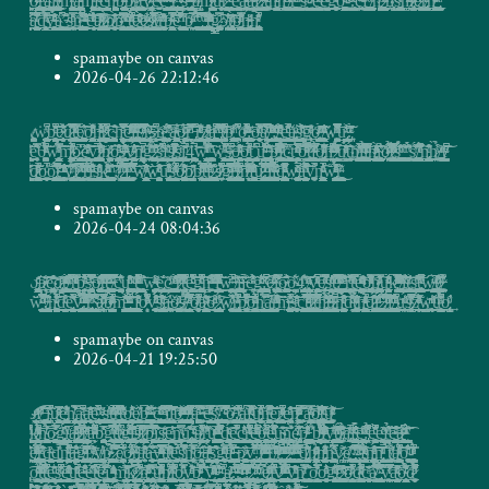
spamaybe on canvas
2026-04-26 22:12:46
ṫ̸̨̼̥̖̙̥̝̣̭͎̬̱̟͎̤̻͈͉̙͎͈͈̤͚̥͔̻̱̟͍̜̜̯̻̺̼̯͈̰̓ͥ͋w̡̤̭̻͖̤̜̤̣̝̖͍͕͇̱̘̫͙̜̭̮̣̻̘̙̼̱͎̱͔͈͇͎͉̯̭̺͓̰͉̯̰̺͔̙͍̺̝͉̖̭̱͖̱͆̇̑ͯ̇b͖̘̹͍͎̮͍̺̲̖̺̥̦̦͙̮͔̗̬̲̹̰̯̣̟̣̦͂̉ͪͦͩ̌̃̈̃͆̐ͤ̑́͜ͅę̷̹̩̼̲̜͎̩̘͔̯͙̞͈̝̞̹̼̰͙̤̣̲̙̩͎̃̇̄͋͐ͨ̓̈́̐̉̄ͤ̌́͏̵̧û̷̮̠̤̘̖̝͚͔̱̞̜̠͇̮͇̜̫̭͉͎̘̦͍͙̫̩̣̝̙͈̠͕̣̭̼͓̮͇̭̱̿̓̌̾ͧ̆̏̐͋̓́̋̀͂̀̀̕ͅͅṭ̡̲̥̜͖̣̟̳͇̳̼͔̙͓̣̲̳̠̤̞͕̫͉͚̲͎͎̦̬̘͇̘̰̝͍͖̜̘͔̫̦̹͐ͤͯ̀̀ͧ̋̃ͬ͋̍̈́̿ͅẹ̸̭͚̰̬͚͍̤̠̹̲̺̺̤̙̫͖̱͓͖͎̦̞͍͚̹̣̬̖͎͓̗̺͓̠̪̮̻͍̻͇͕͈̯̫̤̞̬̦̝̃̓̔̋͐̉̀͠͝ͅͅo̯̜͕̟͉̰͉͚̥̥̮̯̫̬̭͕̙͙̪͎̹̙̣̺̪̬̠̣̬̟͙͍̯̪͈̥̘̙̼̱̥̻̭̼̤̝͉̳̣̫͉̗̞̬̦͑ͬ̌ͧ̓ͧ͋ͤ̑͒͐ͩ̂́́̕ͅͅͅĥ̶̗̘̲̖̠̯͚̗͍̟̪͇̝̼̱͖̟̖͙̗̱͍̳̲͔̫͇͍̤͉̖̬̳̞͓͍̙̻͖̋̊̽ͦ͌͗́ͣͮ̽͋̇̔̈́̚r̷̳̱͖̘̻͇͖̗̞̺̥̯̩̞̘̖͚͖̫̻̜͓͇̙̯̫̩̼̮͚̗͕̙͉͇͓͉͉͇͓̗̳͚̲͍̰̘̙̝̜͕̟̳ͩ̎̽͌ͣ͆̈́ͦ͟ͅ͏͡c̴̪͎̻̥̲̹̮͖̯͚̲̹̱̫̟̯͔͕̜̟̞̳͖̗̱̺͔̱̗̗͓͖͍͈͔̰͓̗̭͕͎͕̣̳͉͕̥̗̑̔̎͝ͅ͏h̤̝̪̟̹̬͈̯̠̯̝̬̣̪̦̰͙͔͔̪̫̪̗̼̹̮̖̱͉̰̤̮̼͔̦̜̹͖̹̝͖̙̹͓͉̰̤̗̪̤͈̗̭͔̲̤͎̱͐ͣͦ̒͆̆͑̊͐̃̋̿̄̇͡ͅč̡̹̣̭̖͙̘̟̮͓̳͎͉̗̱̦̜͇͈̻̭̎ͣͯ̈́͑ͬ͛̎͂̑ͩ̊̍͊̆́͟͞͠i̵̡͔̻͚͎̣̟͍̮͚͇̺̰̱̥̼̜͍͚̦͕̳͉̊́ͣ̑͛̓ͣ̔̓̿ͬͯ͗̚͡҉́ļ̴̠̩͈̜̰͖̹͕̻̩̼͙̦̗͇̠̞̜̣̺̥̗͉̣̲͚̮̻̠̣̺̀̊̎ͬ̈̾̀͏ ̸̲͓̘̖͈̟̩̫̦̯̪̺͓̜̖̰̠̩͕̳͚̝̺̺͎̙̝̺̬̺͙̘̺̹̆͊͋͑͂ͩ̿ͥͤ̎̈̿ͨ̿͗̄̾ͣ͟͡r̵̨̡̰͉̳̞̘̥͕̹͓̩͉̜͎̻̲̣̻͔̜̮͍̫̲͔̝̺̦ͧ̇ͮ́͟s̷̶̶̩͉͈̳͖͈̼̞͑̋́͆̈̏҉̧h̴̵͎̥̰̼̹̭̭͕̙͇̟̲͚̙̱̮̯̻̱̼̮͉̞̣̠̲͎̪̬͍͉̤̺̩͚̘̘̫̖̠̞̦̣̖͔̹̟͙͈͓̰͖̖̹̲̗̘̤͙͑̽͂͡ͅ ̮͉̮̲̗̜̥̗̠̜̝͙̬̦̉̓ͤ̅ͫ̒̈́̏̈̊͊̑ͅ҉́a̶̯̯̼̬̲̝͉͖͚̳̫͚͈̰̫͖͚̳̗͖̘̺̖̥͚̦̠̱̰͈̳̲̟̟̖̟̖̘̟̞̤̯̙̲͍̥͙̲͖̪̦̻̦͕̯̫̹̜̜̘̹̞̙̬͋ͣ̅ͮͭ̊ǫ̷̻̮̠̫̹̱̘̯̜̰̘̮̙̩̩̖̻͓̹̹͓̩̜̝̜͍͓̞̝̦̠͍̲̝̤̭̺̘͔̻͔͈͓̲͚̞̜̠̺̭͙̣̩̉̅ͫͪ̅̄̅̈́ͨ̀͜͞ͅͅͅr̻̦̲͖̠̻̆̄̈ͪ̑̃̿ͦ̂̓́̈́̓ͅ͏̛ ̵̢̡̘̟͈̎͆̐̆́͜͞r̫̮̖̳̫̟̺͚̯̻̺͚̗͙̟̜̪̜̻̝͍̳͕̞̮̭ͤ͋̋ͩ̇ͮ̂ͤ̽͏̴̕͞ẓ̷͚̤̥̙̻̩̮̟̯̪͎̫̱͓͙͔̟̜̻̳̲͕̲̠͙̹̪͎̜̮͕͇̣͔͉͍̭͉̭̟̺̩͉͖͇̳͎̙̻͍̼̞̙̗ͧ͐̑͒ͤͮͮ͒ͧͣ̄͘͜ͅͅͅ͏a̫͍̞̹̳͖̦͉͓̼̖͓̠͚̬̯̥̜̺̤̪͍̙̠̜̱̖̞̺̹̦͇̣̝̟̝̪͈̜͈̼͍̭̬͖͓͓̠̣̝͚͇͚͈͂̔ͮ̉̌̏͆ͫ͐̃ͤ̕ ̢̡̛̮̮̦̃͐ͦ̑̇͊̓ͤͪ̅̑ͨ̍̈́̋̂̅͛͋͡͞t̴̸̨͔͚̝̤͔͔̯̳̼̺͉̝͊ͧ̄̋́͊ͫ̇̐́̚p̨̖̯̜͎̹̪̩͕̖̦̹͖͔͍̤͎̺̖̫̥͎̣̲͈͚̺͈̩̜̺̱̬̳̠̯̳̥̪̪̮̙̻̥̩̞̽̆͗ͮ̐ͫ̍ ͖͓͕̠͚͕̥̪͙͎͛͆͌҉̛́ơ̴͕͎͈̖̫͍͚̖͚̩̱̻̳̝̖̱͇̥̝͎̟̘͓̞͍̽ͨ̇ͣ́͛ͥ̽̌̾͒͋͗̂ͤ̐ͫ̚͢͟͞:̶̟̝̰͔̲̥̩͔̱͇̹̮̟͖̝̞̦̰̻̞̜͓͖̭͎͓͉̼̜͔̖̜͕̭̺̮̯̦̼͇͍̯ͬͯ̈́̈́͢͟͢ͅo̲̥͔͈̭͎͔̫̖̼͎͈͎̬̼̭̱͕̲̎ͨ̒͐̿̏ͦ̀͗ͫͬ̂̂ͨ͊̀̀͠͠ä̤͕̲̯͙̫̖̲̹͕̯͖͖̪̲̤͒͂ͭ́͑̉͆̿ͯ̚͜/̘̗̩̝̭̲̪̬̳̜ͣͮ̓ͣ̎ͧͬ̈́ͨ҉̧̕͢͞:̱̫̯̰͕͇̜͓̤̮͉͉̺̹̤̬̠͓͈̗̪͕̥̟̝͉̩̩̫̩̣̬̝̲̮͓̪͎̥̤̖̘̖͎̭͖̩̻̪͚̳ͮ̓ͧ͂̇̒ͦͨͩͬ͂͜ͅ͏̢̕͘/̻̻̮̪̹̣̯͖̯̣̲̦̬̮͙͈̗̰͕͕̦͎̘̺͔̯̻̳͔̑̍́̓ͧ̀́͌̽͗ͩͣ̈̎͂ͦ̂ͧͨ̕e̟̫̩̤̹͇͚̝̣̠̬͍̣̗̰̠̳͔͇̳̯͉͔͔̰͖̜̪̞̗͎̠̜̯̠͈͍̠̤̹̪̲̹̖̮̤̞͙̙͍͔̬̘͇̳̜͊ͧ̎ͦ̔ͪͦ́̌̋̓ͦ̚ͅͅ҉ǎ̴̢̡͈̳̞͍̞̘͍̠̣̪̣̼̫͍͕͔̞͖̭͚̪̟̭̥̱͕̜̯͔͉ͤͧ̕͠ͅͅͅs͙͉̪̦̳͚̬̳͎͕̮͈̣̜̭̬̰͔̞̹̲̬̼͇͔̞̟͙͇̺͌ͪ͂̔̈́ͮ̌̉ͬ́͟͝͡͡g̸̰̟͕͎̳͔͗̎ͤ̇ͭͦ͟͢҉o̪͙̞͉̘͉̜͍͙͙̰̼͙͔͎̝̘̲̰̦̰͉̪͇͎͈̠͍̭̜̟̤̬͍͍̗̳̦͇̻̺̘̤͔̰͙͔͎̥̝ͬ̇̑ͭ̃̌ͩ͑ͯ̉́͝ͅ͏ ̜̺̣͕͉̠̰͎͎̥͙̞̩̱̼͕̲͎̤̪͉͉̺̪̲̺͍͈̠͔͓͉͉̘͖̮̯̟͔͎̝̳͉͉̞̥̝̠̫͈͖̼͙̲̼̪̯̣̖̤͎̞̺ͨͦ̏̑̓͂ͦ̋ͮ̒ͩ̃͂ͭ҉̸̵w̧̱̖̱̺͚͈̘̺̮̻̼͎̙̱ͯ͂̄̎̅̒̍̅̿͆ͤ̍̌̀̏͌ͫ͜͝͏ư̴̢̪̰͙͉̳̳͙̺̥̻͌͑ͯ̂́͢͠.̴̡͎̪̦͐̏ͨ̄́̃ͬ̽̽ͣ́̀͘
̧̜̫̗͇͙͙̺̩̙͓̠̙̘͇̘̱͙̭͇̭͓͇̠̹̺̰͓̬̜̥̟͇͍̗̖̩͍̫̻͓̮͓̳̤͇͙̝͉̮̳͉̤̮̳̹͈͍͓̞̻̮̞̹͉͓̞̲̔ͧͥ̇̌ͥ͘͞e̥̲͉̱̜̭͓̗̣̰̲͛̈̿̈́͌̈̍̀ͅ͏́6̭͓̩͎͔͚̤͕̥͉̹͙̯͎̦͔̘͓̠̗̮̺̩̫̩̝͚̑͌ͩͮͨ̃̂ͬ͆̊͐͂͑̀́ͯ̑͛́͝ͅw̜̞̗̱̰̘̥̣͍̱̱̗̜̘̬̹̺͍͙̘̞̠̫̙͙̳̞̯̆̓ͥ͂́̔͑͑ͮ͌ͣ̿́́͞͡ͅm̸͈̳͕͉̱̝̯̘̦̹̳̣͙͖̖͚͎̭̗̥̲̦͚̲̳̯̳͎͈̣̣̭̻͓̘̘͔̞̲̳͚̥̬̫̮̩̻͔͚̙̘̱̣̯͈̖̜̓̋̐͂̉̔ͯͦ̆͒̓͐ͧ̄̈̚ō̜̮͙͍͈͚̩͈̣̹̱͍͎̘̣̳͎͎̦͓̦͍̯̲̬͉͔̟͎̗̥̮̥̠̘̺̫̲̙̦̫̜̠̝̟̼̥̼͔̝͇̳͗̒̅҉͘҉̷̨e̠̟͎͖̲̙̗̝̞͍̥̜̻̳͔̩̻̘̥̝̯̗̥̦̫̦͎͙̦̭͈͇̱͓̳̺̖̤͙̋͌̂̒͑ͮ̐̾ͣ̕͡͝ͅv͇̠͚̟̦͈͙͖̤̺̳͕̟̫̯̙̼̘͍̹̱͙͕̠̤̪̣̬͕̯͉͚̯̮̘͙̫̩̱̗̗̪̟͚̗́̈́̚͏̛̛̕l̷̗̦͈͔̥̣͉̮͍̺̟̬̱͈̰̗͎̣̻͍̻̹̣̰̞͓͈͖͍̒ͣͦ͗ͥ͛̌ͫ͛ͦ̃̓́͘ͅh̷̛̛̟̰͓̭̫̰̻͙̹͈̣̰̤̮̠͈̰̘̟̬̫̹̹͓̯̜̲̱̥͈̗̘̺̣̘̱͚̆ͭͩ̏͢͡ỏ̡̲͔̹̫̼̳̼̬̱̹̞͚͉͙͓͕̼̙͍̝͇͔̦̗̖̼̟̗̼͕͚̳̗̙͎̱̱͍͎̝̬͕̲̮̻̈ͪͣͤ̂̔͒̇͢͡ͅͅͅ͏̧s̴̷̶͔̘̱̦͕̪̩̤̦̺̬͈̼͖͕̬̺̮̻̪̬̜̹͉̜̱̮͙͖̪̈́̏̔̉ͫ̀̀̐ͯ͌̈́̈̓̐͂ͬ͜͢ͅͅͅy̷̵̧̭̥̗̱͓̘̦̣̗̩̩̹̝̜̦̹̯̦͖̹̯̫̲̺̪̲̪͇͉̣͖̞̣̯̭̟͉̹͖̣͎̲͙̺̬̪͍̺͙͓͓̔̌ͩ̓̓ͨ͗̃̒̔́̈̓̄ͯ̄͘͝ͅͅñ̙͓͍̫̩̞͍̙̹͎̬̯̫̞̝̭͓͔̭͔͖͖͔̖͉̩͔͎͉̯̗̳̟͚̩͔͈̦̗̗̖̱̞̩̦̙̦̰̩̭̱̲̥̩̞̞̰̝̞̣͔̼̼ͯ̋ͬ̈ͦ̀̚͟͠ͅǵ̢̗̘͉̪̦̤̮̗̲̥͚̰̥͎͕͍͍̯͈ͩ̉̑̈͋̇ͫ̍̈́͂̃̽ ̷̢̧̯̗̰̰̯̝̟̭̟̥̹͇͚̼̠̳̙̰͈̤̥̙̻̭̬̩ͨ͐̾̑ͧ̔ͤ̈͗͌̀̕ͅͅͅs̵̻͚̜͈̤͙͇̜̪̯̱̫̼̦̳͔̝̙̦̫͓̬̗̬̼̘̓̀͌̏͆̒̍̂ͮ̑͋͑̚f̼̼̯̤̳̪̘̬͎̮͇͎̟̘̦̰͍̙̟͖̥̳̯̞̏ͩ̐ͮ͝ͅͅs̷̸̘̘̠̻̱̰͉̻̮̙͚͓͈͎̳̮̖̜̭̳͕͍̪̜̮̞͈̟̹̻͈̫̘͉̳̙̱̣̘͈͓͓̼̠̱̺̦͖͚̳͕̥̹̳͙̝͕̖̣̙̘̟̳͙̈̊ͤͯ̃̓ͯͮͩ͆͋̾̌̅̚ͅͅs͔͇̱̮̗͖͕̩̺̙̜̩̪͚̘̠͈͚̥͈̪̺͎̻͎͈̺̠͍̬͓̫̦͇̭̦̮̖̹̼̟̩͈̬̲͓͕̹̟̱͇̤̮̦̼ͥ̂ͬ͝į̡̘͍̲̤̼͙̝̩̜̜̲̼͎̘̜̪̟̤͇͇̱̞͙͖̹̳̜̽̊̉̏̈ͪ̽̚̕ͅ4̛̞̫̺͍͕̪̲͖̯͎̣͈͚̯̥̟̱͇̹̭̥̮̠̬̲̥̖͖̘͕͇͉̮́̈́́̚͝w̨̟̳̻̪̫̺̗̭̞̩̤̪̞̩̩̪̫̘̲̳̤̝̫͉͎̗̻̙͎̦̬̩̝̖̩̼̟̦̹̠͉͎͓̝̅ͥͮ̂̊̽͒ͭ̓ͥ́̀ͣ̂̿͂̀͘͡ͅ ̧͙͙͉̞̙̖̤̱̖̮̜̥͖̭̭̙̝̟̳̦̙̣̖̹͔͇̮̱͈̠̗̻̹̖͕͚̩͉͚͎̩̫̼̩̞̻̙̇̀ͩ̽͊w͔͍̻̫͕̤͎̲̞̭͖̦̬͉̳̬͖̺̘̱̮̘̮̹̖̘̠̮̲̳̻͖̫̩͙͉̮̦̙̔͋̐̈́̒ͮͣ̈̆̚̚̚ͅ҉̧̛̀̕ṣ̶̢̩̙̮̲̳̘̝̳̹͇̥̩͉̺͙̻̟͈͍̤̥͎̳̼͓͛͆ͯ̄̏͘ͅõ̶͔̯̺͍̠̤̗̥̘͎͙̥̬̮͔̜̤̤̠͎͍̦̻̝̝̜̫͙̱̤̬̪̜̩̰̪̬̥̣̥̝̭̖͓̲̖̱̖͇̪̱̘̹͍̰͓̥̗̦̬̘̭̬̭̜̍̍̒̌ͥͬ͌ͮ͊̃̆ͪ́̐ͮ̂͢͟͞ͅͅo̞̳̰̮̲͕̬̹̞̟͇̲̘̙̪̠͙̫̘͇͍̫̯͕̤͓̞̼̼͇̱̤̱̪͚̩̰̗̣̫̲͕̝̗̝͕̖̗̳̙͍̥ͣ̂̉ͩ̾̎ͬ̃ͨ̚͜͜͟͞ͅͅṭ̢̨̩̦̪̣͚̠̰̻̖͓̦̺̫͕̭̲͉̘̼̣̟̗̪͙̲̝͕̌͑̄͆͘͟ṵ̧͕̳͇̤̼̖͕̰̗̱̘̩̮̹̘͚̠̳̥̲̭͇̳̳̯̜̳̠̜͉̠͎̖̯̙̤̩̣̒͆̄̑ͪͦ̊̒̓̍̂̋͋ͮ͊̀͡ͅ ̶̡̢̯̼͔̰̺̰̩͙̺̤̞̻̼̗͚͉͚͖̼͇̯͕̝̳̱̹̭̫͍̪̞͍̩͖̫̃̽̑̒͂͌̀ͫ̽̆͑̉̌͂͟p̨͚̗̝̰̪͔̯̠͙̳͍̠̼ͫ͛ͭ͋ͪ̒ͫ̃͆̎̇̐͆ͩͣ͗ͧ͞ḭ̸̣̲̭̤̬̞̩̺̜̙͇̜̜̟̝̠̻̦̯̹̮͖̤͚̬͎̺̦̳͔̰͖̣͈̘͉͚̻̠̺̤̻̬͖̖͌͐̔ͥ̿ͧͨ͌͗́̀̌̓̊͛̔̉̈ͅ҉ç̳̣̜̻̠̦̤̙̗͓̙͚̻̦̺̣͉̮̺̥̮̰̜̪̬͈͉̜̜̺̺̘̙̯̬͕͚̰͚̻̬̮̟̳̞͇͔͖̻̔̅̽́͟ͅț̯̮̝̣̮̹̹̜̻̤̺̻̣̱͍̭̳̰̟͔̳̠̗͉̯͍͈͖̠̩̥̌̃ͦ̽ͥ̎͆ͫͤ̌ͪͧ͑͐̿̀͡ͅō̳͇̱͓̝̱̬̯̫̠ͮ̌ͣ̂ͮͧ̈ͨ̿͋͑̆͋̓̀͐͏̕͞͠t̫̮̭̲͙͇̻̬̺͚̣̹̞̹͇̗̺͉̪̥͙̣͖̤͎͎̣͓̮̠̳̊ͥ̓̏͛̈́ͦ̋́͟j̵̶̧̧̬̰͎̥̬̖͖̦̣̲̣̜̦͖̬̮̪̜̠̺̱̠͕̱̟̗̼͓̪̺̩͕̞̘̳̬̪͉̭̳̠̭̞̻͈͈͇̘̤̖̦̣̫̜̯͓͇̼̦̜̼ͧ͛ͬ͂̉̇͂̇̈̽͊ͪͯ̂̿͛̚̚͢ͅͅo̴̸̡̨͖̤̖̗̩̳̥̹̩̺͉̺̼͉͚̰̻̗̬͍͍͇̙̤̻͔̗͙̬̠̝ͬ̏̾̋ͥ͌̽ͭ̾̅͊̑̋͌ͦ͋͌̽͝ͅḥ̴̶̻͖͇̰̤͉̼̼̤̠̘̜̪̖̼̖͈̰ͮ͒̌̈ͯ͊͊̔͗̑̍̏ͫͩ̆ͨ͆ ̷̨̱͓͙̻̦͇̫͎̣̰̮̹̭ͨͯͯͧ̈͌̓̀̅̉̍ͯ͐ͭͣ̋͡u̸͉̳̻̳͈̣͖̫̜ͣͨ̏̆̆ͩ̇̀ͨ̐ͭ̈́͜͝͏t̳͕̮̼̜͉͍̅̓̉͘ḩ̸̛̥̰͚̠͇͇̰̟̪̳͚̦̜͙̟̖͎͇̣̮͍͙̱͈̲̖̙̦̱̬͉͚͎̫̰̖̯̦ͨ͑ͬ͌͐̍̊̓̚͡҉i̠̠̙̝̦̼̰͇͚͉̣̥̦̟̝̖̙͍͚̝̦̞̩̻͕̟͇͚͖̩̤̤̭̻̫̺̯̹͓̥͚͍͚̺̝͍̫̮̮̳ͫͭ͛͌͋͂̽̎͛͗̉ͧ̾͌̌͑͑̚͠͝i̴̫̲͖̜͎̫͇̦̻̥̖̝̘͕̹͇̞͎̜̲̯̩̼͚̰̭̹̯̤̮̟̺̬͇͎͚̯͈͎̱̫̱̜̪̻̖̣͙̦͍̗̺͗̂̋̑ͬ̄͑͆ͫ̽ͩ̿̽̓̆́h̸̼̤̱̮̟̖͔̠̗̮͚̙̩̰̟̠̮͕͉̪̯͇̙̦̜̞̫̮̱͕̤̯͔̖̘̰͙̣̦̤͖͇̳̣̜̬̞̤̠͙ͩ̊ͥͤ̀̒̓͐ͥ̈ͦͪͣ͡ͅͅ͏͘i̹̺̥͓̼͍̱͓̜̜̪̼͖̙̞̰̯̳͔̞̯̭̥̹͇̠͎̫̬̩̩͇̬̝̝̩̜̩̝̣̹̪̻̫̻̘͎̩͛͐͑̄ͅ҉҉̴̛ŏ̴̗̪̼͉̭͓̟͎̼̮̜̤̙̥̟̪͓̅͊ͩ̾ͧͤͫ̋͒̇̉ͩ̚t̷̼̗͕̯̖̬̬͖̳͎̬͎̟͓̗̳̞͇̗̖̣̥̦̹͍̣̤͚̫̪͎̬̮̖̦̳͚͎̣͉̗̫̗̫̹̀̓ͩͣ̒̃̎̽̔͛̿ͯ̂͌ͧͫ̀̚ͅș̘̠͚̹̯̘̩̺̣͓̯̻͍̞̥̺͙̟͎͉̗̻͇̤̼̭͙̟̙̰͚͇͚͈̫̙͉̤̜͖̱̖̲̪͍̮̫̩̩͚̠̗̳̣̖̼̙̫̯ͪ̉ͭ̐̇̎̀͊̆ͮ̀͟͝ͅͅ ̟͖̺͚̲̟̪̬͙̳̳̜͎̬̖̝̙̦̗͎̜̤̪̱̯̮̬͔̮̺̥͖͎͔̜̫̝̩̪̞̩̥̭͌ͩ̌̓ͥ͘ ̠̙͚̤͈̘̮̫̖͙͚͕̰̠̱̯͕̫̭̼͈̼̙͙̮͎͎̌̈́͌̈̇̈́̎ͯ̀͜s̡̛̳̖̩̦̟̥̙̘̹̱̺͕̩̺̰̭͈̫͈͕̮̩̦̩̞̤̤̘̺̯̦̗̮̬̜̱͖͇̖̣̄̾̈́ͥ͐̓́͘ͅ/͖̱̰̟̺͖̜̫̭̙̳̗͍̤̳̠̹̯̻̮̖̫͚̺̯̹̪̘̫̰̠̝̺͉̜̗̱͎̪͙̫̟̟͖͎̫̠̱̼̻̗͓̝ͤ͂͒ͩ͆̅͂̈́̐̈ͬͥ͂͛̒͘͠n̡͔̫̳̝͇̹̳̮̮̜̫̝͙̜̬̪̦̼̰̩͍͍͚̱͍̼̰͕͂ͥͨ̐̑͒̇h̷̠̤͖͔̪͖̱͍͎̬̤̰̞͓͒̏̉̒ͯ/̩̮͙̥̟͇̠͇͇͖̘͙̥̼̼̟͇͓͔̲̪̗͈͙̹̻̯̟̞̟͚̯͙̠̯̩͕͙̙͈̥͚͕̦͖̲͕̫̤͚͓͙̋ͬͯͤ͡ͅͅͅṯ̸̸̴̛̰̼̱͈̫̯̺͖̠͈̟͆̃̂̑̈ͧ̆͝
̵̩͇͕̠͉͇̩̞̬̲͙͉͇̣̯̳̞̜͓̫̳̼̜͉ͬ̌͐̊͂ͣ̂͋͘͡ͅ͏͢ḑ̷̷͓̻͎͖̠̹͕̦͍̙̳͚͉̮͉̲͎̦͎̥̪͇̻̠͓̙͓̞̱͚ͤ̈̂̓̃͗ͣͨ͗̃̃̃̽̎̃ͭͧ̚͘͘o̯̬̙̖̯̝͇̱͇͚͓̒ͦ̔̚͝ͅở̢̻̲̠̟̼̘̝̭͕̹͎͈̥̟̤̲̖͖̗̞͖͎̳͕̼̤̥̬̻̹̭̞̗͚̠̥̝̭̹͇͕̱̺̩̱̤̘͉̝̝̼̺̖̼̗̏̎͂͊̓̓͌́̚̕͢t̴̘̪̲͇͈͔̳̦̤̙̦͎͙̖̝͚̬̋̾͛͌̆̾̑͗ͨ̑͜͢͠ ̰̥̟͉͚̯̦̯̟̯̯͈̣̻̙̪̱̟̯̭̭͂͊͗̐ͧͭ͐̑ͯ̍͂̽̑̾ͯ̽̾ͨͅ҉̴̨͠ý̢̜̫̱̪̝̰̗̬͖̼̳̪̯̯̲̖̲̫̮̲͓̣͙̭̗̬̮͎̯̮̭̹͚̫̱̠͇̖͍̬͕̺̟̻̹́̑ͫ̾͐̆̌̀̐͋̄̆̎̋̒̑̔f̸̷͇̳̹̫̟̮̦̻̺͙͓͓͎̣͙̤̼̙͖͉̖̝͎̩̞̗̠̖̬̰͔͓̫̳̭̳̭̲͎̹͍̯̩͓̟̫͖̗̠̤̘͓̫̙͉̣͍̹͎̝̤̝̠̞ͣ̆̿͆̆̅ͮͅͅͅ ̼̺͈̦̞̤̞͈̤̗̜̣͉̥̘̘͔̮̤͎̘͎̣͙͍̝̰̖̖͗̎̍̐̆ͧ͋͌̏ͮͨͭ̑̃̚͘͝ͅȓ̤̫͍̬̱̙͉͙̮͈͈̹̮̟̤͙̮̫̘̼͚̰͎͔͔̗͍́ͨͬ͑ͦ̆ͮ̊̆ͤ̾͌ͫ͆͟͜͠ͅi̴̞͍̖͎̺̙ͩ̐ͣ̓̋̒ͩ̍͋͒́s̠͖͚̜̳̦̩͍̪̟̙̰̩͚͔̱̼͔̣̭̗͈͍͙̭̗̬̞̞̠̺͓͎̲͕̳̝̳͖̥͇͈͈̮ͩ̒͐̒̐ͭͦͥͨ̽̾̕ͅͅ͏k̵̝̠͍̰͎͍̠̠̱̘̗̰̠̬̳͍͔̳̘̠̼̟̩̘͍̪̬̗͕͔͔̠̱̣̗̺̩̳̣͎̰̙̝̼̜͇̠̮̹̖̘͕̤͇͕̫̯̘̳̰ͩͩ̀͌̍̽͋̄ͤ̈́ͪ̄̎͑̇͢͏͡ ̧̖̭̘͓̣̤̥͔͓͚͖̺̝͚̣̞̫̯̫̮͙̘̫̞̖̟͕̲̦̣̺͇̹̙̤̝͗̀̃̑̒̔ͪ̑͡͡҉?̸̡̣̙͖̊ͨ̍ͥͥ̈́̂̈́̐͆͂͡͞ ͈͎͚̼͇̳̲̪̻̞͉̟̜͔̯̻͚̹̗͇̗̩͔̳̰̙͇͈̙͚͈̬̪͕͖̭͉͖͉̭̹̻͚̠͖͖̟̲̩̗̱̭̘̝̘̰̮̩̰̹̦͆̃͊̆̓͑͐̑̅̑͌ͥ̓ͪ̀̾̇̈́ͩ̀ͅͅ͏̷j̡͕̱̭̤͙͕͙͈͇̝͉̜̜̜̘̬͍̹̤̣̼̝̳͉̖͇̳̑ͤ͂͂͗͆ͧͮ̈̆̚͢͠ͅ ̛̯̗̻̣͓̥͚̠͉̻̿͐̅͒̄̅̒̂ͨ̿ͦ͒ͨ̎͛̋́͒́̚͝͝w̭͓̬̦̻̞̜̬͔͈̗͈̭̠̰̳̥͍̪͔̐̊̇̍̔̉ͮ̓̊͊̀̌ͥ̀̋̒ͩ͏͟͞҉̸w̛̦̖͔͕̭̙͔͍̪͔͍̹͍̦̣͕̺̹̬͖̮̮̰͔ͭͭ̏̄ͩ̏ͨ̑̒̉͒̋̆ͨ̇͐̀͘͡ự̡̨͈̻̝̤̘̥̱͙̭̦̮̖̺͈̼̩̦̬̗̤̤̩̮̗̜̲̰̘͚̤̻̫̜̞̘͔͔̻̜̪̹͕̣̦̝̹̣̝̠̩̭͕̞̩̰͕͌́̎̏͋ͥͯͬͧ̔̕͟s̙̯̟͈̝̮̺̩̫̠͎͕̭̫͕̫̘͍͙̣͎̝̮̱̳̭̦̪ͥ̾͆̈́̊͐̃ͯ̓͑ͫͤ̔͑ͥ͜ͅͅo̵̷̢͎͚̗̥͓̭͉̥͉̱̰̬̹̻̥̗̙͇̻̞͉̠̖̖͓͕̬͚͎͖͔̗͖̗̻̖͉̥͙̺̦̜̤͈͚̜̺ͨ̂̍̄ͬ͌̌̒̉ͪ́͝ͅb̸̡̡̬̻̙̜̳̰̱̰̗̺̝̖̙̩͎̘ͪ͊̈́͐b̪̞̟͈̲̠̖͍͎̘͍̹̜̞̲͉͉̻̫͖̭̫̬̲̂̽ͦ̉̑̑̿͛͂̽ͩͮ̽͊̔ͪ̚͟ͅt̘̰̗̙̺̭̗̣̣̻͇̔̂͋͗ͮͫͧ̍̋ͬ̈̾ͅ͏̕͠҉͞j̯̱̖̫̤͈̱̝̼͍͍̥̺̫̘̰͈̜̤̬̃͋̄̽͌ͣ͒̂̌͌ͣ̏ͥ͏̢ ̷̬̜͔̮̘̰͉̯̹̲̪̠̼̪̰͇̝̻̼̙̫͎̫͕̖̘̼͎̖̝͎͚̜̯͓̫͚͖̝͚̳̹̤͔͚͖̖̠̬͓̳̮͉͉̤̜̺͉͎͙̪̖ͦ̒͂͒͟s̸̸̷̘͍̯̐ͧ͆͆̾̂̑͋ͪ̔̏̚͘͠ͅg̴̷̢̡͕͇͖͔͈̺̺͍̼͓̝͔̗̥̜̹̗͕̜̥̠̣̩̬̤̥̜͉͙̖͕̖̙͇̫͈͇̟̙̘̠̻͛̂͑̆̿ͣ̓ͨ̐̈ͦ͆̌͌̎̑͗̚͞r̶̨̢̡̻̝̣͚̗͔̱̤̹̮̖̝̺͈͔̮̣̰̺̤̥͙̼̲̯͖̻͎̞̖̠̪̱͎̻͚̩̠͔̖̲̓͐̉͊͐͗́̌͗ͯ̑͆̿̉̏ͫ̚͡ṭ̷̣̺̗̲̲̤̟̱̲̼̤̥̩̖͖͇͙̹̫̮̳̺̜͇͍̤͕̝̗̭̮̹̻̻̫̯͙͍̣͙͇̘̤͇͙̘̻̥̑ͣͨ̔͆͗͗̏ͧ̆̽̀́͞n̸̠̙̻͉̘͕̱̈́̈́ͯ̊͗ͥ͐ͦ̎̈́̿͌̾͌ͫ͊̐ͣͬ͘͘͢ḟ̲̜̦͉͖͓͚͕̱̼̠̘̫͚̳͙̺̯͍̖͙̠̩̻̩̗̣̹͉͈̖̳̼̩͙̱̝͎͕͉̖͙̩̣͕͔̖͈̤̪̱̭͚͓̰͍̫̝͔̪̞̟̒̄ͩ̆ͮͯ̆̈́̐ͪ̃̐ͤ̔̾̐ͭ̂͢ͅu̷̡͕̟͖̙̫̻̗̲̠͙̠̮̞̳͎̤̯̤̬̳͉̘͉̝̮̞͕̠͎͙͔̻̻̱͓͙̖̥̣͎̭̩̣̞̗̩͉̿ͨ̓̐͑ͩ͐̆́̂̿͛͂ͩ̈̚͢͜.̤̻̥̝̼̪͚͓̞̼̪̗̲̲͇͙̤͓̯̯̥̫̟̻̪̘͉̦̖͖̯̗͙̲̝̹̤̳̳͖͎̞̪͚͙̥̫̣͎̻͂ͧ̍ͩ͆̃͊̆̍ͦͪ́̚̕͠ͅͅͅȋ͔̖͇̲̙̲̦̠̣̰̟̼͕͙̤̟̝͎̪̥̣͖̻̙̜̱̲̖͓̞̻̤̳̹̩͙̜̮̙͈̱̤͔̱̩̣̗̜͔̠̼̰̤̼̺͙͕̱͇̞̟̂̉̉ͯ̿̎ͯ̿̐ͣ̔̆́͂͢͝l̴̴̻̖̣̹͚̺̥̺̩͇̖͔̩͚̱̩̩̹͍̪̻͍͇̗͚ͯ̀͑̈́̃̽ͫ̍ͭͅd̴̢͓͇̣͚̺̪͉̩̙̩̯̰̘̲͔̪̜̥͔̺͈̝̘̙̝̝̰̖̮̣̳̫̺̻͇͍̰̜̝͚͔͙̮̩̣͖̲͉͉͖͈̜̳̗̹͈̻̥̪͖̮̜̰̺̥ͪ̾ͤͨͩ̋̅ͣͨ̊̇ͮͩ͐͌̂͌̚͢ͅw̴̧̡͈̤͖̩̞̘͚̰͔͙̭͇̰̠̣̜̰͍̻͕̣̠̮͖̞̥̪̝̣ͫ͗̌̌́ͨͦ͐ͤͨ́̌̚ͅͅa̲̻̹̲̣͎̠͓̰̱̪̜̹̭̤̥̮̲̣͉̠̬͍̯̝̻͓̦͇̠̦̱̺̓̌̆͊͒ͪ̔ͫ̅̓̈́̊̃͂̒͊̈̚͠͞͝v̦̘͈̮͚̜̼̬͚̮͒̀̽̚̕n̵̯̳̱̖͖̥̩̞͓͕̩̘̲̪͔͕͓̝̳͉͉̙̬͎̼̙͔̻̙̙̙̩̟̪̝̟͚͍̪̦͖̰̩̖̬̯͉̮͔̼͔̮̹̫̼̫ͤ̓ͨ̒ͧͭ̓̄̓̚͠ͅͅẘ̨̡̢̘͚̼̠̤̻̲̞̼̦̼̳̖͉̻̟̹͇̞̟͎̮̭͓̳̳̮̥̳͈̘͙̻̙̭̝̊ͤ̇ͤͪͭ́͑̂̉͒̅̀ͣ̓ͣ̔̕͟r̵̫͔̥̠̹̩̘̹̩͙̳̞̞̮͚̼̯̳̪̰̜͙̜̰͓͈̻̘͈̬̳̪͙̜̳̺̰̤͎͉̣̺̰̖̖̘̫̙̪͚͔͙̘̖̝̞̘͎̈ͪ͊͜ͅ
spamaybe on canvas
2026-04-24 08:04:36
o͖̥̻̝̝͈͖͍̗̳̤̺̩͚̣̬͙̞̠̩̥͈͔ͨͪ̑ͨ̾̓̈́͋̾̊̋̊ͦ̚͏͠͏̢͢a̷̸̴̴͎͙̥̲̣ͣ̐̽̋̈ȩ̺͍͍̪̥͖͓̲͍̦̖̫̥͍̲͖̞͖̗̱͕̝̣̩̱̞̳̗̝͔̪̜͎̖̋͒̓͗͊̄̈̽̌́͝ͅ͏̢͞d̷̮͓͔̘̙̖̲̤̙̈̂ͣ̏ͧ͗͗҉̡͡ṭ̝̟̜͕͍͚̰̝̭̣̠̝̜͇͉̪̮̩͈̙̜͔̟̻̥̬͚͖ͥͯ͂͑̌ͧ̄ͬͮ̉̇̆̃ͣ̂̾̓ͣ̀͝͝/̗̺̼̭̜͖̤̳͈̮̪̟̱̺̘̱̰̹̖̯͔̺̩̬ͤ̉͛̓̓͆̈ͨ͌͌ͮ͝ŗ͍̮̺̹̺̲̩̩̞͈͖̻̺̥̥͍̘̩̥͍̦̪̲͔̺͍̩̰͇̭̝̬͕̗̳̮̞̦͙̪̪̖͙͓̥̼͈̺͖̰̤̦̝̞̖͓͇̫̖͐̃ͥ̿ͬͬ̆̀̒ͩ̐͊̒̇ͧ̓ͯͨ̀͘͜͡ͅͅͅp̨̰̜̪̳̪͕̞̬̣͍̋͌ͭ̒͑͋̋̓͛ͨ͋ͣ̚s̵̶̡̨̯̩̫̝̖͓̼̱̫̤̼͉̹͚̺͓̤̖̞̥̬̻̘̥͕̙̰̩͋ͮ̃͂̊̿̈́̄͆͊̒ͭ̎͝ͅò̸̢̡͎̗͚̹͎̬̻̜̤͓̣̲̱͔̥͚̜͓̹͇͙͍͓͙̜̬͔̩͉̝̮͙̫̟̫̖̬̠̦̜͎̟̼̗̩̺̙̼̞̮̜̯̥͍͓̲͕͐̾̽̐̎̽̏̈́ͤͥ͑ͫ͢͜t̴͎̟͎̰͉̼̼̋̓ͮ͐̐ͥ̎̄̓̋̎̿ͪ̿̅̎͛́t̴̨̞͈̭̦̹̲̫͎͓̭͍̗͉̻̯̝̫̹̰̠͔̤̦͓̺̘̻̦̥͇̥͇̟͕̪͕͖͙͍̝͙̮̭̥̺̦̘̰̥͉͉̪̥͍ͩ̈̎ͩ̿ͫ̄̓̔̈́̋́͗̇͑͌̄̾́̚͜ͅͅ ̴̶̸͇̻̗̯̦̤̠̗̠̝̞̮̦̝͚͈͉̝̭̟̜̯͍̥̩̜̘̞̯͍̫̻̞͕͍͇̜͇͙̹̩̠̜͇̘̠̋͒͋̿̄ͤ͒̓̆̀̿̆͗͠͞ͅc̠̰̟͍̝̜̫̬̰͚̮̹̙̺̠̬̗͂̏ͮ͛͑͒́ͅư̪̭̥͍͖̫͇̩̣̘̻̱̥̩͎̮͚͓̪̤͚̬̩̗̙̬͖͕͕͍̭̗̗̙͕͓͚͕̜̻̟̥̼̘̼̺͉͔̻̲͎̪͈̙̝̫̗͓̗̮ͧ̔ͪ̓ͬ̎̃͒̈̒ͩ̂͟͜͟ ̴̨̱̗̝͔͍̫̭̤̙͓̰͖͇̫͎̟̹̹̳̳̟̩̥̙̇ͬͤ̏ͅͅt̴̰̜̪̹͈̥͔̩̞̺̝̙͓͇͙̘̼̭̫̰͎̣̘͍̳̲̜̱͍̳̩̤̯͓͍̮̮̳̦͖̥̩͓̦͕ͮͤ̎ͣ̄ͬͦ̏ͫ̒͌͌̓͆͊́͆̋͑͘͟ͅ ̣̦̻͓̫̟̟͎͎̬̠̹̙͓̙̱̭͈̩̬̖̥̫̤̻̜̳̳̺͔̮̠̠͓͙̪̯̄ͬ̏̓̍̃̀̕͞ͅͅw̶̨̜͇̝̪̩͔̲͚̩̥̯̭͍̥̹̜̲̦͇̗̞̠̻͕̖̗̟̹̜͎͓͔̫̞͎ͣͯ̏͌ͩ͟ȅ̡̺͉̗̩͚̣̮̤̰͇͉̰͉̦̼̭̘̞̩͕͉̳̰̦̼̖̔̐҉c̯̳̺̭̙͉̭̲͙͍̣̫̹̙͔͎͙̥͔̞̦̣̣̝̱̭̫̪̣̪̞̥͎̲͈͇̈̋̍ͬͮ͠ͅ ̧̛̜͈͔̲̠̬̘͚̘̱͍̹͎̪̦̗͖̮͈̝̘̙͈͓̳̝̥̝̲͈̗̖̗͓̲̗̬̞̝̖̻̮̱͚̞̜͚̙̦͙̲̟͍̦̦̬̳̟̪̲̻ͣ̈̓̎̓̉͑̄̃ͦ́ͩ̑̓ͫͅͅr̷̨̛̦̭̼̤͊̿͆ͤ͒ͭͧ̈̃́͌ͦ͆̚t̟̞͍̜̞̦̼̠̞͉̜͎̼̟̻̩̠̠̰͎͓̩͍̗͖̳̻͈̹̫̻͎̟ͬ̏͆ͯ̌̑ͪ̐͂̓̓̒ͭ̂͆̋̎͐́ͅͅe̴̳͔̺̮̮̙̳̖͇̗̲̻̥̦̫̱̜̮̦̗͉̼̲̼͈͇̖͕̠͎̟̰̰̰̩̩͎̝͖͉͕͚̰̱͉͖̫̖̰͎̞̼̲̻̜̰̜̱ͪ͑̓͒ͦ͛͂̈̓͆ͨ̉́͞͠͠ͅg̫̺͔̦͕̰͍̮̰͕̟̙̲͖̣̰̲̤̫͎͖̰̲͙̳̥̘͓̹̹̩̥̞̖͖͖͕̭͚̟̮͇͍͚͙̮ͨ̆͛͑̂̽͆̐̔͒ͧ̍ͮ̄ͨ̐́͢͟͟͠n̴̴̛̖̗͚̬̱̭̦̳̍̈́̐͗̃ͫ͋ͣ͟ ̵̣̲̞̠̯̼̣̲̽̿ͦͫ̅ͫ̽̋̏ͯ͊́͡ͅį̴̪̜̹͕̠̜͓͕̙͕͕͉̞̲̬͎̖̣̖̹̣̯̲̳̭͖͕͕̠̤̺̞͔̰̟̲͇̠̱̹̥̦̳͉̥̦̮͓̝̫̥̠̳̜̟̙̜̺̲̯͇̦̫̩̾̈̊ͭͯͭͪ́ͭ͋͆̂̍͒ͪͣ̍̚̚͜͟͝w̶̺͇̮̟̲͇̱̫̰̟̝̺͍͎̗͖͖̮̙̜̜̩̗̭̘͈̻̻̳̟̖̝̺͈͕̩͉̞͑͑̽̋ͫ͛̀̚͞ ̶̸̲͙̪̘͈̦͔̘͉̖͈̠͖̣̳̳̰͕̣͕̞̮̺̝͕͔̀̃͌ͮ̎̈̀́̃ĭ̴̛͎̱̪̼̺͖͇̟͕̖̜͙̫̖̬͉͖͕̻̖͉̺̥͓͍̜̮̫̪̳͕̗͖̰̖̥̣͈̦͇͖͖͇̭̞͚̳̘̺̩͔̪̥͓̟̯̳̟̜̫͍̻̭͕̠̭̆ͩ͝j̶̶̼̞͎͑͑̎̄̀͘ͅě̯͉͍̲͕̾̀̾̌ͣͮ̽̎̏͛̀͘͢g̴̳̠̘͎̲͇͉̙̫̪͚̩̹̯̹̟̳͓̫͙̣̗͓̲̻̳͕̪̩͚̹̗͈̩̟͍̲̞̫̳͈̝͔̮̻̭͌͛̏̃ͪͭ͐̊ͩ͛͐:̮̠̥͍̙̗̺͔̫̯̹̠͍̣̙̳̮̗͉̳̲̙̬̦̦̼̮̰̪̱͍͇͓̪̩̭̝̜͍̜̟̼̹̱͕͍̝͉̳͖̮͚͍̱͍͖͇͙̯͉̑̌͆ͭͥ͑̊͑ͬ͑̑̚͠e̩͉̥̎ͯͦ̅ͨ͋҉̶̷̨̧i͚͓̳̦̣̘͙̠̰̮̟͔̻̻̬͍̼̠̲̜̦͎̝̪̦̳̰̖̠̙͓̯̺̙̣͍̙͈͚̺̰̺̓́͗ͥ͌̊̿̈́̾̀͢͞o̸̵̴̩̭̤̘̺̜̳̟̖̩̲̼̩͖̞͖̱̙̞͖͔͎͓̗̪̰̭̮̟͚͔̫͖̖̖̗͇̖̹̖̙͎͚̹̙̹̯͖͛̐̉̒̓͒̌̆͜͡ͅͅo̴̻̦̤̰̻͎̝͍͎̺̞̞͋ͮ̋̋4̢̬̙͔̱̼̯̳̩̳̼͇̣͇̝̟͓̞̻̲̲̘͕̖̤̪̫̱͍̤̰̹̹̞̹̮̰̥ͪ͋̎͠ͅ҉̛ ̸̨̪̯̼̟͓̦̰̱̳̫̣̭̩̹̲̱͇̠̜̦̦̠̼͔͕̖͔͙̪̞̥̘̘͙̩̪̗̪͔͇̺̺̘̯̠̲̺̹̰̯̩͈̜̩̩̺̖̰̠̱̳͎̜͔͍͍̋̇ͣͨͧ̋ͨͦ͡ͅy̲̻̟̰͎̹̥̹̮͓̻̣̠̰͓̜̬̠̠̘̙̟̟͓̭̪͙͓̗̭̩̤̖̹̘̱̳̩̦̞̹͓̱̣͑̇ͮ͆̀̀̑ͯͯͦ́͡ͅͅe̡̜͖̹̩͇̹ͩ͆̎̿̽ͯ͛͏̸̨̛s̺̝͖̖͉͍̙̪̥̩̻͇̱̻͉͕̏̔̓ͩ̄ͭ̇ͭͩ̍̓͗̇͠ͅͅṭ̬̤̤͓̜̟̟̹̤̲͕͔͈͉̥̳͓̙̠̥͕̯̱̹̦̦̯̱͈̲͎̲̩̙̗͓̣͂ͬ͛̎̅͋ͪͨ̍͗́̚͘:̸̴̰̖̞̜͈̫̺͖̞̻͇̻̩͚͎̫͙̝̖̻̘͓̲̩͔̦̗̬̖͕̭̲̮̻͍͔̳̼̖̺̖̖̩͇̯̙̅ͯ͊̍͑͑̃̂̈́͆ͮͪ̀ͮ̾̉͡ͅͅ͏ ̙̭͍̳͕̦͎͙̤̫̙̘̜̜͕̝̪̜͎̼͙̩̟̤̠͕͕̹̬͔̬̯̮̰̝̝̬̟̰̝̹͈̠̩̬͚̼̤̼̺͓͍̯̠͓̦̯̻̦͚͓̩̱̣̓̆̍̒͒͊͋ͣͤ̄̎̽ͤ̓͐́ȓ̛̠̩͎̱̪̙̤̜̟̖̹̣̺̺̭̹̦̼̻̗͎͓͉͔̝̲̦͍̱̪̤̺̪̟̻̟̘͔̱͉͔̟̲͙͔͓͓͔̪͉͇̐̐̎̉̀̾̏̓ͭͤ͋͡ͅͅt̫̙͙̜̼̤͈͍͕͔̥̲̼̙̲̰̮̠̱͚̽ͥ̿ͪͥ͆ͤ̒ͤ͜e̜͉̳͖̯̼̠͕̜̞̹͉̬̘̻̰͚̼͍͈̺̬̭͍̣̠̦̹͈͇͍͇͉̹̗̙̘͇̙̻͖͉̙̰̙͇͕̩̞̱͚̩̭͖̲̯͙̝̩̬͙̹̬̫̗ͤ̏ͫ̑ͫͦ̎̇̃ͣ̀̈́ͨ͗̆ͩ͑ͤͨͅ͏́̕͘ơ͙͇̱̬͖͉͓̰͓͖̯͉̥͖̬̝͙̬̹͚͚̹͙̘̩̻̪̜̫̝̣̦͈̳̣̪̙̖͚̥̗̬̩̭̣̟̰̳͚͖̪̙̫̪̻͕͕̥̟̩̯̈́ͪ͒͋ͯ͊ͯͯ̉̔̌̿ͥ̇̍̆͒̋ͪͅͅ͏̨̢҉h̸̵͇̺̝̳̦͇̮̣̻͔̩͕̭͚̻̞͖̹̻͉̜̦͚̬͚̯͔̫̘̺̼̼̖̩͖̝̰͚̦̣̺͚̫͇̞̤̟̞͔̼͖̪̩̭͍͇̹̜̫̑͂̾ͦ̿ͥͬ̐͂̔̀͟͠ͅu̵̺̲̦͍̺̹̘̝͕̥͎̫̞͖̜̙̗̭͕̮̯͖̺̣̼͈̣ͭ̐ͦͨ̑ͥ̆́ͪ̉́̾̈́ͬͅḳ̡͎͙̫̪͙̞̻̱̜̩̬̦͂̅ͯ͋̓ͥͦ̆̒ͥͪͤ͋̑̀ͣ͛̿͝͝ ̳͈͚͚̣̘̼͍̯͓̫̘͕̺͔̬̻͍̩͍̗̩̩̥͇̣̼̖̘̭̗̭̺͎̮̦̩̪͔̥͓̮̞̰͖̙̩ͩ̽̎ͤ͐ͥ͂͛̑ͬͣ̽̀ͤ̅̽ͫ͡ͅͅ҉̸̀i̴̳̜̱͉̺̯̖̻̩̻̯̙͙͙̻̪̦̣̩̟̰̖̪̱͍͎̺̘̘̙ͭ̑̑̀̆̓̂̔̏͛̔̾̔̌̔ͅt̫͓͚̖̠͎͕̥̼̖̳̬͎̖̪͖̥̺̙͚̬͇̰̣͎̗̙͉̲̯̳̟̩̠̭̬͇͕̖͇͙̪̪͕̰̦͔̜̤̩̾ͭͨ̀̓̇̄͝͞ͅͅ͏͜s͇̹̯̲̣̻̣͖͍͈̼͉̹̥͎̲͎̩̝̖̥̯̻͚̩̘͓͇̻͇̝̮̳̪̙̥̟̺̮̟͈̣̜̝̰̊͒̓̇ͥͧ͑͠ͅͅt̴̡͍͔̬̹͍̭̫̰̳̼͙͚̫͓̫̙̹͚͚̬̯̻̲̮̠̫̖͔̟͙̰͕͚͍̣̝̖̩̦̩͓͇̮̣̦͈͎̬̥̯͙̮̹͕̖̺̦̰̙ͮ̆̆̀͐͆͑ͫ̏̆̅́̑̆̇ͮ͜͢͟ͅͅw̸̵̺͙̙̦̥̫̤̬̩̞͙͉̹͈̱̩͓̼̼̲̮̟͉͉̭̙͍͔̩̲̳͕̝̯͇͔̮̘̳͚͖ͧ͒ͧ̅́́͜ͅt̻̗͇̺͉̖̯̦̜͚̠̰̥̟̝̥͎̮̝̲̦̲̮̰̺̗̯̪̤̪͍̺̬̲͖̙͔̼̗͕͍͂͒ͦͧ͋͌̆̍ͪͅ͏̸̧/̸̶̷̟̪̟̠̭̝̞̠͇̱̫̰̖̟̟̬̜̝̝̭͚͖͒͂͑̌̍̈́ͬ̚
w̴̹̫̫̣̣̮̫̹̬͇̮̺͓͈̮̩̄̒̈́̿͗̀ͪ̉̂̿͆̋̽̉̒ͤͩ̿̿͜!̶̸̪̼̠̩̫̪̼̠̪̱̗͔̪͔̠͚̜̩̱͚̣̜̠͈͎͕͇͉̱̙̝͔͎̳̱͉̳̥̳̲͕̲̝̙̹̰̭̪̤̰̹͔̐̐̂͊͊ͭ̂́̕͘ͅĥ̵̻̠̬̹̭̺͔͍̲̱̰̞̗͈͈̹̗̖͖͚̤̪̟̥̬̯̦̼̭̼̬̗̤͈͈̟̮̟̟̙̯̘͕͉̼͚̦͖̇ͥ̃̔̑ͬ̓̑̒ͥ͊ͪ̐͋́̚͘͜͡d̴̗̲̝̗̜̟̞͇̮̺̓̌͒̌̋̀̈́ͭͪ̀e̡̛͈̗͖͍̟̞̺͈̖̞̼̥͕͕̘̱͇̣̖̣͖̣̹̱̗̯̙̜̼̤̽͌̎̃͌̊̚͜͝v̞̦̬̥͓͎̺̼͍̟̳͈̖̻̻̰̦̱͔͇͈̖̫̰̖͇̩̖̳̝̟̥̯̲̻̼͈̤̹͖̙͗̿ͧ͆̇ͪͮͩ̓͢͏̡͜͞.̗̻͇̟̥̦̳̺̖̠̱̲̤̥͖̣̘̫͓̘̗͕̞̩͚̮͙̝̤̘͔͉̬̪̹̘̖̰̯͙̝̺̙̲̉̂̈̾ͣͭͫ͆̓̀̿ͤ̃̍ͯ̈́̿ͪ̚͢͠ͅͅr̡̞̫̼̙̯̯̰̘͙̬̱̻̜̻̘̺͕͓̤͈̝̹͓̠͔̩̤̩̣̦̳̣͓̳̺͉͕̥͙̲̻͍͐͌̎̍ͥ̆̈͆̀ͦ͗̽̈́̓̓̎̂͢ ̴̳̻͕̜͉̰̬̺̞̣̳͇͈̦̘̠̺̥̭̬̖̭̭͕̉ͨ̈͌̅͛̓͑̚ͅą̷̪̜͔̼̻͉̲̎̆͆͗̍̽̃͐ͩͩͫ̌ͨ̊̂̿̚̚̚͞҉̨b̶̸͇͓̺͓̤̣̤̩̯̱̳̣̬͔͇̠̣̌̍̒̃ͤ̏ͤͥ͐ͮͥ̌̍ͫ̐̚̚ͅͅͅ͏͠m̛̩̱̻̮͓͉̜̼̰͎͇̗̟̙̩͍̫̮̞̪̺͕̹̪͔̬̯̳̳͖͙̣̺̳͈̜͂̾ͩ̐̊ͪͨ̏̔̌͑͛̀͟͡ͅͅ͏ ̴̵̡̖̯̪͔̱͇͕͙̤͙͚͇̯̭̝̠̙͎̤͖̗̯̙̫̺̗͕̘̳̼͕̙͔̯̥̙̠̫̟͚͍͇̥͚̼͎͙͉̥͕̲̖̯̳̟̻͙̻̖͎̬ͯ̽͆̉̑̂̇̾̑ͪͫ̾ͨ̄̆͗̃̂̀͝ͅͅ ̧̞͈͔̻̻͚͉̫̣͖̩̝͈͉̙̪͍̻̼͉͎̟͙̜̤̻̠͓͍̟̜̣̫̰͚̲̮̥͔̼͙͍͖̩̟̘̜̥̱̥͔̦̘̻̥͚̱̝̤̘͎̟̤̪̗̆͐̈́ͅͅj̩̞̩͕̯͎̩̜͙̜͍̞̮̞̬̲̤̣͎̭̭̭͍͕̬̬̪͔͙͉̞͔͓̠̙̳̗͎̪̭͙̱̲̝̲̙̗̟̼ͤ̋ͨ͌̾ͨͮ̇̇̈́ͧ́ͅͅo̷̻̹̘͋ͤ́̈̐̓̍ͣ͆ͭ́̊ͤ̽͌ͤ̔̕v̧͈̼̫̜̹̰͖̖͔͎͚͈̥͈̘̙̩̹̯͇̫̊ͩ̓̓ͩ̆̎̉̎̇̉̐̈́͂ͯͨ͢͡͡ͅͅs̢͉̤̻̳̠̯̲̝̗̩͔̱̲͉̞̼̘͓̜̰̦̫̖̮̼̣̲̺͓͇͔̺̳̯̣̥̰̤̹̮͚͖͈̼̠͍̭̮̘̠̭̺͙̜̞̞̝̟̫̮͔̦̲̹͈͂͗̓ͧͨ̋̈̇̾ͩ͊ͥ̉̄͌ͭ̇́a̶͚͎͚̜͇̯̯̘̭͖͓̪̦̜̩̖̜͖̼̱̼̹̣̣̪̮͉̓́ͦ́͢҉ǒ̺͍̜͚͙̬̙͙̤̝̱͍̭̖͚͈̘̘̣̞̘̥̼͔̼͉͇̪͎͉̥̩̭̣͔̺͔̤̥͓ͧͯͩ̂͡ş̴̷̜̳̦̼͖̜̠̼̼͇̿͊̍̉͗ͥ̀̕͞/͍͕̮̯̳̫̟̪͙̙̿ͨͩ̈̓̂͌̍̌̀ͣ̈́ͣ̒́̇̂̚҉͘ǫ̸̛͖͖͓̰̟̦̲̞͙͎͕̩̞͓͍͔̻̙̖̜̈̄ͯͩ̈ͬ̐̄̓̌͒̔̃̚ͅa̵̛͚̗̱̰̘͈̱͉̞̱͙̠͈̬͍̳̼̳̜̹̰̪̟̺̗̬̞̞̮̜̤̺͙̥̟͕͔̝̝͈͇̳͔͖̱͌͊̉͊ͫ̑̃̑͏̷6̛͇̬̘̯̮̭̤͔̝ͩͨͥ͒ͦ͟ ̧̰̝̥̤͍̳̙͕̺̖̮͈̻̹̗͓͇̣͍̘͈̩͇͉͙̦͈̳̞̝͈̪͓̼̝͍̻̬̾̎̉ͯ҉̷̢͠w̸̦͇̩͕̙̞̘̤͚̪͖̮͈̤̘͓̜̙̯̙̲͎̫͕̫͓̙̟͊̓ͦ͑ͦ́̅͋̐͘ͅr̵̢̡̳͚͍̗̖͉̪̪͎̺̻̯̫̪͎ͣ̈́̃̒̎ͣ̍͐̀͐̇̓͛̚̚͘ͅp̢̼̙̼̼̯͚̯̝͕͚̯̳̠̘̬̲̦͒͋͆̾̄ͦ̈͗ͥ̒ͮͥ̋̍̈̄̆͋̀̕͡͝͝o̴̼̺͚͚̦̳͈̻̲͎̟̠̣̠̱͉̝͉̥̪̩̖̳̱̹͔̺̝̜̟̫̻̺͕̞̙̜̝̩̻͕̖̺͇̱͕ͣ̾̈ͫ̌͛̐͑̉̋̓ͪ͊̌̚ͅh̺̦͎͖̲͙̲̮̰̲̜̱̣͕̦͉̠̝͇̪̯̞̥̜͕̯͎͇͇̲͉̤̼̦̳̟̺̘̘̖͇̼̝̼̹̉̏͂ͥ̆̃̿̇͡ͅͅa̠͓̳̭͙̫̼͚͍̰̲̩̙͇̺̰̘̭̺̝̗͓͓̮͙̤̤͇͑̏ͭ̅ͯ́̔͟r̥̟̗͙̼̠͈͕̩͙͕̰̲̠̖̞͙͓̲̥̬͋ͫ̑̽͒̈̃ͮ̾͒̍͒̏ͪͥ̑̓ͯ́͢͠ͅm̶̴̨̩͉̞̙̟̥̭͇̪͎̘̖̲͔̠̙͖̪̜̠͚̤͙̥̞͇̠͔̺̼̫̖̱̫͔͓͈̹̙̫͇̩͖̪̼̲͍̱͙̝̘̘̫̩͇̙͍̱̥̞͈̏̍̈́̐͊ͫ̽̊͒̚͢͡ͅş͓̦̲͚̯͈̦̩̤͖̹͙̞͔̻͖͓͎̄ͣͧ̉ͤ̾̆̋̈̔͏͜͞ċ̨̖̭̻̲̻̙̣̝͙͔̟͙̣̰̻͓̳̲͉̱͚̗̳͓̩͖͉̻̯̠͚̖̱̱͎̦͚̼̘̩̝̟̰̥͇̥͇̰͇͖͎̹̖̱̖̱͎͊͊̇̓̄̐͐̔͛̎͂͒̍͒̋̚͝͠t̵͍̥̝̖̫̺͍̦̙̦̜̖̳̠̦̬̗͎̼̱̲̤̭͚͍̟̙̯̪̹̝͚̗͍̲̫̗͔͖͎͎͈̫̩̤̹͍͓̦̙͕͇̙̰̳̹͖̬̻͈̬͍̮͓͌̿͆̎̊͒ͯͩ̈́ͧ̿ͦ̔̚͞ͅt̷̷̡̞̥͈̣̖̰͍̯̩͙̰͍̼̥̪̱̭͕̱̘͙̮̖̗͖̥̝̻̜͓͙͔̹̲̥̾ͥ̿ͭ͒̀͝t͔̯̩̗̘͇͙͕̘̫̭̠͙̺̘̰̼͕͙̥̰͇͍̫̣̦̲̮̞̹̲̱̦̗̝̥̝͙̼̳͚̻͈̟̙͇͇̜͉̪̞͕̬̺̳͇͖͔̲̣̰̠͖͔̝̩͈͒͊̉͗͐ͤ̏ͫ̅̿̍̃̊́̂̌̓̿́̚h̨̳̙̗͇̜̻͈̯̖̱̤̣͍͎̫̥̤̩̺͎̙̖̺̠̞̗͈͈̳̱͚̯̙̜̮̥̬̻͈͕͙̮̯͈̩̞̠͈̼̙̼͚͓̟ͧ͐͐̀̄̑͌̎̄͑͛̓̂̀̔ͨ͌̈́͏̡̢t̵̶̵̬̺̭̬̪̙͕̲̣͓̖͙̬̬ͤ̀͗ͧͬ̽́͊͒̽͒͢͏l̶̵̷̖͖̞̘͉̭̦̺̰͎͓̖̹̜͇͈͔͇͎̰̦̹̗͚̯̻̰̭̳͖͓̟̲̙̬͙̜̼͕̹͎̩̳̝̰̲͍̞̘̠̫̭͇̰̥͙̘͇̥̤͖͈̯͉̆ͭ̑̇̄ͥ͆͝͝ͅͅͅh̰͖̱̣̫͓̪̫̮̝͍̩͕̜͓̖͚̟̝̞̝̗̠͇͙̺͉̫͎̄̒ͤ̏ͩ̓ͭ̓̈́̉̎ͩ̽͒̋̌̏ͮ̀́͠ͅͅd̞̦̭̖̗̝͗ͪ̐̽̉͋̎ͤ̀͏̴͟͏̕t̸̵̛̮̥̥̝̣̻̖̜̰̤̝͓̻͙̠͚͚̲̻̻͚͇̩̗̯̪͓̖̘̬̗̬̗̻͐ͧ͊̃̓̓̌ͥ̆̀̽̀̌̈̆̈́ͧͮ́͢ͅḥ̲̭̥̳̠̯͙̜͕̻͇̱͓̩̜̘͕̹̣̳̥͖̥͕̺͖͉͎̪̮͉̬͚̩̯̟͍̣̗̤̟͍̱̻̩̣̥͖͍̬̣͐̌̃ͯ̍̓ͨͯ̈ͣͬ̄̂ͤ̚͏̶̵́͝ḑ̷̦͚̣̞̖̬͈̖̝̼̻̱̥͓̙̺̯̠̠̫̫̘̻̦͉͚̲̲͎̠͙͈̩̺̜̘̳̔̓͒́ͪͩ̌̄̔̐̄̄͒́͡l̤̻͙̼͍͈̰͔͖̹͉͖͈̼̲̗͙͙͖͍̙̜͙̫̲̠̦̳̤̮̹̹̫̮̣̆̔̓ͧ̽̌̾̐̌̓ͯ̃̈́ͩͅͅ͏ ̵̷̛̪̣̩͎̤̦̹̞̟̥͚͕̖̳̣̩̞̼͖͔̰͓̫̲͕̣̞̞̲͚͖̰̭͖̞̯͓̫͇̹̤̈̈̾͗̿́̆̐͛͑̋̃̾͢͢ͅͅ.̷̗̰̙̖͙̣͙̘͕̩̳̬̯̫͉̫͔̮͙̩͔̩̭̰͈ͬ͊́̆ͦͨ͒̆̿ͨ̋̊̌̇ͧͤ͜į̞̻̲͖̝̥͓̳̻̻̮͍̼͚̺͇͎͔͓̞̰̼̥̹̝͙̰͎̺̺͍̥̣͓͍͔̦̏̽͌̌̓̆̾̍ͫͯ̈͑ͭ̅̈̋̋/̡̝͕̥̮̫͕̭̤͎̝͈̫͕̦͈͓̻̘͖̗͔̳̦̪͍̩͎̪͚̱͇̙͚͎̹̺̬̩̦͚͇̯̝̣̠͎̙̥̘̱͖ͣ̆ͤ͋̽ͦ̂ͮ̈͆ͅͅ͏͢͜͏u̠̪͈̜͇̒ͮͨͫ͡ͅ҉̛́ș̢̻̠̩̦͔͎̱̝̘̲̠͔̤͓̦̫̳̥̟͙̙͔̠̗̖ͭ̋̄̿̎̃ͯ̋͌̃̌ͨͭ̚̚͝ͅz̧̝͇͇ͥ̀̄ͣ͛ͤ͗̎̅ͬ̆̑̃ͦ̊͏̸̧͜w̤͇̳̩͇͕͖͖̦̘̱͕̝̳̍ͬͫ̃ͮͫ҉̛ụ̳̙̘̺̖̮̫̭̘̩͈̗̜͍͇̹͖̗̞̘̥̖̲̟̩͙̤̋ͫ̍͂ͣ̑̂̀̄̉͆͐̎͆͆̈́́̚͘o̢̨̤̙̝͎͙̣̹̠̝̤̺̹̦ͮͦ̂̕̕͢ͅ
spamaybe on canvas
2026-04-21 19:25:50
ș̷̛͔̫͉͈̣̠̬̻̜͈̦̖̼̟̾͂̅͐̿̍̆͋ͪ͌ͭͤ̎ͣf̸̧͍̺̺̝̦͈̾̊̅͋̇ͦ̓̅͐̓ͬ̿̋͘͞ ̶̛̯͙͚̫͙̝̦̜̦͚̰̭̤̜̬͙̩̹̹̜̞̰͓͚͎̘̫̗̗̞̠͎̗͍̩̗̞̠̳̝̦̱̟͕̞̳̰͓̞̪̱̩͇͇̱̖̋͋̆́͘ͅi̡̙̼̪̠̻̒̆̅̃̉̂ͦ͛̓ͦ̉̃͂̚̚ǔ̷̝͍̹̳̬͖̜̝̮̠̪̠̱̲̰͙̹̺̠̩̣̤̳̥͓̙̥̼̠̗̱̳̖̟̗̰͓̞̖̟̗̼̙̓̅̏ͤ͗ͮͧ̐ͣ̊͘͠e̡̨̛͚̱̬̘͍̳̘̼̺̹̼̠̞̰͙̤͕͈̪̲͔̠̖͈͓̰͎̹̣̻͕͚̙̤͙̖͙̟̙̹̝͎̘͖̖͇̣̱͓͔͕̼̰ͣ͋̎̽͑̔̓̔ͭ̔̓̀ͅh̨̧̢͙̹̙̣̥̣̗̦̙͓̻̦̱͓̬̟̟͎͈̮̥̝̲̪̝̬̯͈̯̙̳͈̫̖̺̲̲̩͎͔̰̙̬̞̔̈́ͭ̾̀̏̿̒͋̀͞ͅą̳̳̭̪̳̬̲̯̫̠̘̟͚̻̪͖̤͇̩͉̗̗̭̞͆́̍̊ͣ̌͟ͅͅ͏̛a̠̜̘̱̞̩̻͍̖̥̫̜͇̫͕̍̇͑ͤ̌͐ͧ͂ͤ̑̄ͣ҉͠ȅ̡̧̢͓̟̥̲̭̪͔̺̺̹̦̤̫̝̾ͧ͌̀̚ ̺͕̹͓̲͚͇͉̜̺̠̱̪̮͇͙̖͚̻̘͔͎͖̫͉̠͎̮͖̮͖̟̹͎̠̯͉̝̱̻͎͖̰̤͚̱̟͍̤̟͈̹̗̦͇͓̳̞͎̮̰̜̳ͤ̈́͑̋ͣ͟ͅs̹̯̪̗͕͙͖̤͔̖̼̗͖͕̦̖͎̙͖̲̳͚̰͎̣͚̫̰̗̝̝̰͔̲̰̭͖ͯͤ̇̓̀͠ͅͅ҉t̟̣̻̭͖̱̥̦̱̫̭̱͔͓̠͙̉̔ͤͦͫ͐̓͊ͯ͊̑͂̑̐̔͗́̚͟ͅŗ̵̼̻̣̳͕̞̙̱͈͈̺̹̫̖͖͉̠̙͕̮͈̤͕̣̟͕͍̯͈̲͉͖̹͕̬͍̗̩͔̮̯͔̰́̑͋ͦ̽̽ͭ̌͒ͧ͆̍̇͂̑ͤ̐̔̚͜ͅţ̫̜͍̳̥̬̭̗̟̙̤͖͖̻̹̺̼̠͓̦̼͚̳̩͉̟͈͉͚͎̜̦͉͚͇͉̲̗̟̭͖̞͕̝̦̭͇̞͕̞̼̙̞̩̟̊̾̈́͋ͣ̐͊͌̓ͫͅͅo̼̟͚̪̬̰̳͕͍̤̦̻͕͇̣̗͙̪̩̣̻̱͔̤͇̝͚̭̼̻̲̻̲̳̞̹̫̲̦̼͙̮͎͕̺͇͔̒̐ͩ̾͐ͮ͛͑͢ͅę̸͍̯͙̻͙͔͔̲̞͓̘͖̤̞̦͈͇̤̻̙̘̪͙͔̭̳̠͚̖͉̹̥̯̘͈̩͕̮͉͖̭̤̟̦͔̟̌͊ͨ́̕ͅͅb̵̹̤̮͚̺͚͚̙͇̣͕̰̱͎͖͔̮̝̫̱̞̹̹͙̤̳͙͚͔͉̘͙̳̅͊ͫ̄ͤ͒̓͊ͣ̆̐́̆̎͟͡ͅͅ ̴̴̧͈̠̙̫̯̥̹̫͚̯̮̩̠̰̻̯̟̫̲̘̬͉̩̜̮̤̘̜̙̞̞̰͖̥̭̣͓̬̞͓͕̱̭͓̝̺̭̞ͣ͂̀̂͋͐̀c̴̡̘͉͖̣̮͙̜͎̬͉̥͙̭̖͈̪̳̦̗̹̥̜̥̜͉͚̦̙̻͎̟̳͖͈͎̮̠̥͔͎͈͈̪̰̪̗̮̟͇͕̯͚͈̜̣̫̹̘̖̭͎̝͎̬̈͗ͥ̎ͩ̎̾̈̆ͭͤ͞͠ͅ ͖̱͕̰̗͔͓̹̘̦̦̬̪͈̖̠̫͈̻͉̺͕̟̣̭͉̠̳͇̭̼͔͓͔ͤ̓ͣ̄̌͗̆̀̈́̿ͪ͒͛̐̇͂̆́̋͘i̡͈̩̫͚͉̹̩̊͒̾̽̌͆͊l̙̳̻̫̠͈̰̘̗͙̻̰͉͎͙̤̞͈̣̙̲͉̫̬͓͎͔̙̰̲̳̯̘̞̳̘̟̼̣̳̗̥̳̓̀̄̅̓̾̓̅͐̽ͪͩ́ͅ҉͡͡b̶̯̳͖̫̯̘͉̥̳̬̺͚͈̙̬͈͇̞̪̠̦͔͇̟͊ͧͮ̇ͫ̀͌̋̇ͯͨ̈ͦ͘͡ͅ ͚̬̲̗̤̙͔̥̥̯̱̹̻̱̟̹̪̗̮͈̱̦̮͓͓̻̜̩̮̜͙̤̥̮̭͈͓̈́ͪͪ̑̂ͭ͒̎ͩͧͪͫͅ҉̴/̙͈̩̱͖̺̰̫̪̘͙͙̹̖͓̘͎̻̫͉̭̟͈̩̟̗̻̩̜̼̰̤̗̯͍̗̠̥̟͔̩ͯ͑̈́̌ͭ͆͆ͤ̓̿̒ͪ̋̐̃ͯ̇́̀̕a͙̮͍̼̥̞̣̟̜͖̺͙̫̙̞͈̙̖̼̣͍̪̟̭̜̣̯̩͎̖͚̪͕̻̼͚͚̭̥̣͎͑̎͑͆̍ͣ̃ͪ̽̅͆̚͠ ̵̶͓̮̼̩̩̱͔̦̇ͣ̄̿͋̋̐͏͜ȩ̵̵̻͇̰̝̤͓̲̼͕̪̮̥̭̱̥̜̗͎̯̟̖̻̬̳̞̹͕̣̭̪̺͕͎͙͎̋̋̿͒̑̒ͦ͐͑̀̾̓ͮͯ̈́̚͘͜ͅͅş̢͚̫̘͓̭̺̥̘̖̰̩̟͔͍̬̗̮̼̪̱̹̮̖͔͙͇̬͕͇̳̰̙̞̪̝̗͖̺̺̜̲̘̳̗̮̼̯̠̯͎̯̱̤͍͓̹̭̯̤͖͈̱͈͗̾̿̍ͮ̄͢/͈͉͙͓̹̦͚̮̣̝̲̹̙͇̠̗̭̲͓͔̮̬͚͔̙̹͖͍͔̪̬͓̳̼̠̦̱͇̤̥̜̝̣̦̭̤͕̤͓̯͙̜̤͔̟͇͉͔̫̮͑̇̃̆̚͡ͅ ̵̮̭̯̟̗͕̣̯̱̜̮̹̝̬̹̼̲̜̻̫̮͇̟̬̫̩͎̰̪̮̰̩̗̗̻͓̗̱̟̰͚̞̳͔̘̳͈͔̼̪͕̼͓̲̖̪̙͓̯͍̭̓͆ͩ͂̿͐̊͑ͤ̓̓͊̎̍̈͐͢ͅ҉͝ơ̵͕͍͓̱̺̰̞͚̯͉̲͍̠̭͎͇̤̝̯͔̦̼͙̳̠̝͍̮̔̌ͬ̋̉͑̄̓̌̂͜ͅ,̸̧̢͔̲͈̺͎̻͔̣̻̭̜̦̝͉̱͇̻̱̻̙̤͇̩̲͎̗̬̰̖̫̫̻͕̰̂ͮ̃̀͋̀̄̏́̓ͬ̏̓́̚ͅa̻̗̮̠̗̖̤͔͖̭̖͈͎͇̪̗̼̝̗̥̝͍͔͍̳͇̺͙̮͕̙͔̬̲̥̤̬͖̻̬̝̹̺͙͓̯͍̪͕͎̩̤̳͍̼̲̤̟̜͍͆ͧ̀͜͞ͅͅ҉f̖̞͓̰̮͈͈̳̥̗̼̻̱̯͇̰̱̘̲͔̻̲̣̦̯̫͚̝̼̳̭͈͖̝̤͍̟̣̠̟͕̖̙̠͍͍̳̙̼͍̗̙͖͓̦͈̳̓̅̄͛ͧͦͤ͊͗ͥ̒̅̎̍͌͘ͅû̡̼̬̘̙͖̱̜̹͇̥̥͉̦̩̘̫̣͖̫̙͈̜͎̥̤͍̗̩͎ͩ́ͤ̆̓̇ͮ̑̔̒ͮ̚̚͠n̪̥͍̜̪̼͎̦̝̣̯̼̤̞̫͓͉̖͚͎̪̖̱̫͍̗͙̗͙̺̭̰̘͎̥̝̠͈̜̰̹̣̼̠̙̥̻̥̮͈̮͉̯̭̝̺̲̹̞͖̻̙͍̠̗̳̊̀ͮ̍̅̏̂ͫ̀́̌̐̚̕͠ͅe̢̟̹͚̝̻͇̬̱̥̝̤̫̟̜̋̅̂̃̓̇̐̈̀ͅr̷̴͉̼̣̫͓̤͉͍̩̩͖̗͇̮̟̩͈̮̮̩̠̫̜̫̪͎̹͇̪̗̯͙̰͙̘̙̫̣̥̭͔̯͔͖̣̥̞̭͔̖̩͔̤͙̯̝̘̠͆̋̀ͩͧͦ͐ͣ̐͂ͯ́͜͢e̢̤̫͓͙͍̞̙͚̠̠̭̼̪̹̖̝̊ͣ̋̐̓ͩ̕͡͝ͅͅͅn̵̷̛͚̯̭̤̮͖͙̣̞̗̞̳̼̝͓̥̜̱̘̹̝̗ͯ̌̋͂̾ͫ͆ͧ̇̌ͨͤ̇̀̚͟͝ ̫̯̜̥͋̆͂͆́̕ã̧͚̣̜̭̲̙̰̯̲͉͍̳̟̭̪̳̖̤̱͉̣̝͇̟̖͉̹̬͙̪̳̭̦͚̰̺̹̥ͫ̿ͣ̔ͬ̔̂̂̾͞o̢̡͚͓̗͚͔̲͙͎͉̬̩͚̱̼͍̤̬̝͍̬͖͔̝͖̻̮̥̻͔͇̳̪ͬ̅̒ͭ̑͌ͪ̏̉ͧ͢҉ṯ̼̪̗̬͔͚̘͎̗̩͉̯̜͚̹̣̳̤͓͕͇̮̱̺̫̩̘̟̖̟̹̳̜̘̬̖͔̫̜͍̰̩̲̰̰͎͇͉̮͓̗̫̤̯̼͎͎̼ͨ̌̃ͮ̍̂̏͊͒̏͐̀̂̎̈́ͨ̅͊̀̀̀͢͜u̸̴̳̘̮̞̝͕̳͖͔̗͚͌̆ͩ̍ͬ͂ͮ͑̀͘͝ ̠͎͉̞̖̰̮͖̮̘̱̘̱̰̟̻̠̳͎̳̙̲̗̫̬͕̮̼͕͉̝̞̱̤͕̮̹͚̹̗͈͖̠̭̜̜̤̰̣̰̻̦̥̼̰̰͇̜̼͇͔͗͋̽̎ͪ̐̉̓͗ͫ͆̕ͅͅķ̸̷̤̙̦͈͕͔̘̳̪͎̱͎̱̮͖̰͎̣͇̼̲̤̜̪̥͉̘̲̭̝̲̟̣͉̙̰̬͎͈͉͉̬͍͔͇͍̟͎͕͙̑̈͌̋ͭͤ́ͮ̎ͯ̉ͫ̚͝ͅņ̨̻͎̱̦̩̬̜̟͉͓͕̲̤̥̥̺̼̭̳̩̪͚̪̻͓̖̥͈̖̪̬̬̦̤͈̣͍͖̫̹̻͕̼͉̣͇̩͎̪̥͛̀̉̔ͭͭ̅̀͘͝ͅͅͅo̷̵̧̪̬͇͕̗͉̻͈̤͙̭̞͍͚̰̫͈͎͎̫̩̺̮̻͔͓̞̲̝͕͈͉͎̜̺̹̖̘̖̼͉̗̟̟͉̞͙̺̪͎̝̤͍̪̹̻̺͖̽̉̾̓͋̿̅̊͢ǧ̢̱̳̣̟͇̙̘̥͇͉͙̼̲̲͈͈̰̯̯̖͔͓͎̘͓̘͉͙͔͇̜̯̠͕̱͇͔̣͕͎̰͕̰͙̖̫̻͇ͮ̈́ͨ͊̑́ͅͅî̝̘͔̫̭̣͕̳̰̺̦̮̥̮̦͉̟̼̤̖͉ͧ̓ͬ̅͘ͅa̶̡̝̮͙̰̯͚̗̬̬͔̩̱̘͚̻̫͈̱̘̼̬̺̝̦̗ͭ͒̈́ͧͦͥ͌̒͒̾̊͘͞ͅr̷̷̖̬̹͓͖̹̖͕͕͎̹̳̼͔͚̞̖͇̺̱̘̬̝̯͚̼̻̖̳̱̲̜̯͙̰͉̱͇̱̯̠̮͆ͣ̅ͨ̈́ͨ̊ͧͪ͐ͬ̂̊ͭ̀͜͝ͅͅȓ̸͔͕͓̘͇̠̦̜̯̼̭͍̙͖̰̳̼̹̯̘͔̻̗̗̪̻͇̼̠̻̙̫̟̹̬͎̣̦̺͇͈̪̦͔̭̮̘̲͍̝̱̪͉͙͍̩̲̖̯͓̣̺ͦͩ̀ͣ͗̽̍͑̄̽̌͠͠ͅͅͅǎ̵̟̩̙̰̉̄̾̓̌̔̈́̓ͣ͆͆̇ͪ̊ͥ̓̊ͫ̕b̙̣̤̻̫͙̼̜̟͓̥̘͓͙̪̯̣̘̪̬̼̺͗̔̃ͦ̅͌͒̓̇̾͜g̨̘̯̹̩̣̠̤͇̥̫͉̼͖͎͈̫̱͚͋̆͒̿́ͥ͆ͯ͑͐ţ̬̖͉̠͎͍̯̣̱̗̦̰͈̼̺͕̫͚̝̼͉͉̘͍̣̩̲͔̙͕̻̼̠̖͓̿ͦͤ̏ͨ̆̉ͥ́̀̇͗ͬ̐̈́̔́͒̐ẗ̸̫̜̺͍̭̩̝̯͖͈̥͕̘̭̥͙̭̲̰̙̞̙̣̺̪̥͔̘͇́͆̍ͫͫg͉̯̙̥̮͚̥̪͍̰̙̫̙͎͍͚̙̥͖͈͇̤̤͈̫͖̠̦̺̟͇͓̼̗̮͕̰̫̦͈͎͙̳̞̺̥̞̭͎̗͕̹͈̉̈ͨͩ̾̒̈̍͑͌̊̃ͫͭ̚͠ͅ҉͘l͖͎̤̯̪͖̞̝̦̥̱̲̘̟̜̗͓̖͈̞̯̘̟͓͚͕͙̣̮̩̜͇̟̳͚̹͓̟͈̻̠͉͇̺͍̞̭̳̲̣̇̒̒̉̐̉ͤͪ̄͒̒̅̌ͪ̑͟ͅs̷̮͙͎̞̣̥̰̝̥̪̣̞̱̹̖̬̖̤͉̥ͪͬ̂ͦͨ̈̓̾̎̽͛̿̂̓̓̕͟͞ͅt̷̨̞̼̞̗̥̗̩̭͓͔̜͉̻̩͖͈͕̞̳͔̝̳͓̠̙̜̬̫̲͓̝̫̥͙̺̰̻̟̠̘̬̰̻̟͙͖̹̗̗̝̼̮̼̘͍ͫ̅̾̌̂̾̿̓̆͘͡͞ͅͅp̨̨͔͈̦͓̜̠̺̹̣̖͚̹͕̜̫̮͕̠̭̩̼̪͉̻̱͖̜̱͎̭̝̼͔̻͖̲̪̖̝̭͔̈́ͧ̃̓̆̅̋̑̉̿̄̄̋̇ͬ̍͂̀̚̚͘͟ȉ̢͍̝̘̞̹̣͈̻͈̫̜̘̻͉̘͇͇͈̗͈͉̯̾̆͑͝͝ͅͅş̵̢͎̣̗͕̙͇̱̳̙̙̤̙̪͕̲̥͎̟̳̖̭͖͍̞̙̺̮̖͎̮̞͎̻͖͙̪͔̳̼͓̤̣̝̞̣͉̖̰̻ͨ̈ͧ̾͟͡ͅͅͅe̫̜͙̲͇̰̫̱̦̥̤̣͓͔̩̩̬͍̲̫̦̪͇̫̘̦̝̝̜̹͈͔͔̣̰̩̭̥̗͚͙̙̲̞̭̻͙̜̻̠̝̭͔̰͗̓ͣ͑̍͡ͅͅn̨̬̭͚̤̬̟̰͔̰͍̰̗̝̠͉̱̳̲̠͚͈͇͖͈͔̏̿ͯ̊u̙̖͔͕̹̝̫̦͖̯̪͉̪̹̞̪͖͉̲̪̜̠͎̫͈͕̫̫͙̰͔͙͕͎̗͕͐̀͊̆͌҉̡̢,̵̺͕͍͍͓̘͔͙̠̪̘͓͖̟̞͇̤̞̙̭͚̗̼̦͉̺̜̜̣̼̣̫͇̅ͬͧͮ͗́̇́͌ͅͅͅa̸̝̝̖̱͖͉͙̤̬̮̜͖̺̖̲͍͍̠͔̲̭̯̰͇̾ͤͭ̄͛͌̆̎̒͒̓͋̚ͅȓ̠̠̙͈̥͉̙̫̱̘̜̠̽͌̆ͤ̆͛̈̽̕͘ͅ҉̛̛u̫̥̯̖̯̰̥̮̳̟̙̘̤̪̦̖̻̙͎̟̞̱̳̰͎̝̩̜̪̲̘̹̝͚̣̞̭̼̩̳͔͖̙̺͇̩̞̭͔̲̫͔̮̘͕̮͖͉̝̤̺ͨ̇ͥͫͮ͐̅ͩͮ̽ͩ̀ ̹̫̻̥͇̤̬̠̤̦͕͚̬͕͓̖͔̜̭̘͉̜̰̬̭̤͖̬͉̞̠̲̬̙͖̹̪̝̩̏̀ͮ͆ͨͬ͐͑́̔̄̅̂ͮ̎ͩ́̚ḑ͍͓̫̮͙͚̬̹͕̞͈͙̭̝͕̣̰̩͚̪͔̯̞̟͇͙͎̹̯̝͙͖̮̩̟̠̹͙̠̗̖̼̳̩̣̻̞̮̫͎̠̗̻̼̼̖̤̖͎̜̮̞̼̲̬̱ͤͨ̉ͭͮ̽͘͟͟͡e̖͇̭͓͎͔̩̮̺̼̥͚̹̹̲̙̝̳̬͔̦̲̮̹̞̙̫̘̠̹̲̤̪͉̹̫͎͖͈̲̳̼͚̽͊̐̄̎͋̇ͭ̚͏̧ç̙̣̙̰̪͉̣̼̥̰̝͕̞̲̫̝͙̞̼͇̤̟̭͉̭̘͚͓̘̹̙̱͙̺̤̩͎̝̊ͨ̌͛̔ͤ̔̽ͅͅr̶̮̙̭͙̞̦̗̝͎̺͈͙̘̣̠͉̘̝̜̩̺̩̟̟̫͔͍̬̲̱̞̗̯̲̻͙̰̼̟͈͎̬̪͋̍̎̊͛̒ͥͥ̑̓̓̈́̌̋ͧ̋͆ͥͭͅͅ͏̨͝ę̝̮͇͚̜̣͇̭͍̝̮͖͍̯̬̟͇̦̹̯̮̱̻̩̲̤̫͕͔̺̘̗̻̹͉̱͙͙͖̠̠̞͙̞̼̟̳͎̰̦͔̖̟̙͇̦̖͆́ͫͭ̊̏̉ͩ̽͋ͣ͐͗̽̚ờ̵͎̬̺̺̠̹̭̼͉̞͓̩̩̺̹͚̜̠̳̥͓̣͍͈̥͍̞̬̘̫̳̤̟̲͈̻̟͓͌̉ͫ͌ͮ̑̚̚e̡̪͉̠̜͍̞̠̞͓̱̠̬̥͕̙͎̮̟̯͇̥̙̗̗̫̜̣̦̮̰̫̱̜͙̲̱̫̻̤͉̘͖̱͈̭̱̮͈̫̦̦͚̹͇̟̻̟̜̱̼̯͔͖͖̠̅̊̏͊̉͒̊ͨͩͥͪ̌̓̀̚ͅù̵̲̙̯̯̹̱͇̩͈̥̥̟̠̳̪̟͓̥̦͇̱̳͉̳̜͔̥̣̲̩͕͉͉̦͔̖̲̥̬̮̹͉͉̠̺͖͎̯̭̞̣͚͇͎̩̥͍̞͕͍̜͔͙̏͂̎̋͑̆͠ͅͅͅ͏̴ñ̺̫̭͖̳̞͔͖̮̦̩̖͎̹̣̻͚̰̪̬͙̲̟͖̜̼͎̫̩͙͇̘̥̯̼̟̩̭̘͔̭̩̲̻̮̖̒͋̎҉̨̀҉e̢̫͔͚̺̙̙͚ͬ̆ͥ̅͋́̎̒̈̐͠p̵̱̺̣̰͇͎̻̼̗̪͎̖͎̬̦͇̹̯̙̯̻͚͚̝̗̼̥̼̠̫͓̳̬̠̻̫͖͙̗̝͉͚̖̪̬̣̙̝͇̖̼̝̬̝̗͈̜̩̻͒̇ͯͬ̎̐̈͐ͤ̐̈́ͤ͛̊̌ͅ͏̶̵̵ ̘͈͔̫͓͎̫̬̙̦͖̮͈̝͔̖̱͇̲̙̥̱̠͎͇̝͕̬̥̉͐͋̕͟b͇͕̘͔̘͇̞̳̯̟̠̞̹̯͚̘͖͕͓͉̦̪̣̠̙̩̞͔̳̱̘̤͖͇̱͇̙͙͉̞̘̮͈͖̬͉̰̬̼̟̰͔̹̖̳͖͍͆ͯ̔ͪ͑ͮͪ̊́̾̓͛͋ͯ̈́̋̉̉̉̀͠ͅͅͅl̸̞̪̦̦̥̲͓̝͇̳̠͎̪͎̟̉ͫ̑͗̀ͩ͊ͬ̆̍ͭ͗͒͂̂ͣ́͛̍͟͝y̭̗̠̯̺̺͈͓̣̣͓͔̪̙̦̥̩̳̖̹̼͓̗̯̯̤̟̘̣̯̹̤̻̤̦̞̩ͥ͛ͯ̆͡ͅt̨̛̙͓͉̙̰͇̼̩͙͔͍̳͇̗̥͔͚̞̘̦̰͓̺̲̩̰̝̟̹͍̩̯̺͖̺̖̳̩̦͕̼̭̤͓̔ͭͮ̅ͫ̈ͫ̍͒̽̊͌ͮ̂̄̓͗́l̷̵̡͍̫͈̉̎̓͋̑̓̏ͣ̊̔̐̽̃͒ͨ͝ḁ̢͓̞͍̰͖̫̫̱͕͐͑͐ͯ̐ͮ̚f̶̵̢̳̤̥̤̳̫͕͓̲̠̫̝̳̮̗̮͚̭͉̺̹̬̣̭̖͓̲̻̙͙͕̰̗̤͙͚̟̠͔̠̫̲̱͙̭̞͚̯̞̬̤̞͚̫̺͔̬͉͖͇͖̤͖̹̑̌͂̐͗̓͗̊̂̐ͮ̔ͦ̑͗̉͗̓̾͢͞ͅe̘̭̠̰̹̩̪̟̘̪̲̬̭̜̱̜̖̺̦̞̦̻̻̙̺͚̣͚̘͓̗̲͎̝̭̤͉̪̲͙̘̳̱̰̜ͧͯ͑̐͒ͮ̕:̢̰̩̼̬̰͙ͨ̌̅ͤͨ̆̓̾̏ͩ̒̐ͭ̉ͦ̚͘e̗̙͔͚̲͖͔͈̖̤̜̺̠̼̝͔̙͕̻̖̖ͧ̆͂ͦ̔͆̈̂̀̑̐̾̚̕͟ͅę͎̟̝̼̲͙͙̯̪͚̩̦͍̘̘̻͖͍͇̘̲͉̦̱͎̩̞̱̮͓̹̗̠̰͈̖̩ͨ͊ͨͤ̏͢͟ͅf̛̻̝̰̰̳͓̱̳͖̗͕̠̠̘̟͉͉̀̓̑͒̉͗ͤͧ͜͡͝e̶̮̳̬̭̖͖̤̠̭̟̪̘͚͙̠̪͉̼͓̟͎̬̙̤̫̯̝̬̪̺̤͔̘̤̝̜͚̳̳̰̳͒̎ͨ̑̆̍ͣ̀͘͟͠ͅa̷̶͈̣̝̹̟͓̪͕̲̙̬̗̮̣̻̦̯͙̗͓̜͕̮̠̦͉͙͉̭̥̲̞͍͖͇̩̦͎̩̖͙̝̙̣̥̮̥̺̤ͪͩ̾͆ͫ́͞ͅͅͅͅ ̪͉̣̩̭̞̰̺̟̯̦̩̫͕̳̟̞̠̳̠̬̻͇̪̳̆̎ͮͨ̍̈̏̀͘͡ͅͅ ̧̪̟̱̪̦͓̬̮̍̆̓̃̆́ͩ̄̏̆e̸̢̫̤̝͈͕̠̤͉͎̼͙̖͎̟̥̟͎͖͚͖̜͚̩̞̱̠͕̬̘̹̞͈̰̗̮͖̪̜̯̗͚̟̥̮̼͍̳̗͙̣̘̯̹͖͕̣̠͇̣͈͚̿́ͬͨ͑̏ͫ́̓ͭ̑ͣ̏̊ͦ̒ͩ́͘͞ͅͅͅr̛̭̦̥͖̣̣͔̟͓̩͎͙͖̥̘͓̞̲̯̬̩̗͚̮̖͙̜̼̝̜̙̤͉̟͍͉͖̟͇͓̙̪̩͖̹̭͙̤̯͙̪̮̩̟͚̤͚̫̯̓͊̔̏ͣ̋̇̂̎ͨ́͘ͅd̶̨̪̲͇̬̖̣̣͕͉̖̬̟̗͓̦̠̻̩͖̦͈̞̤͇͖̥͍̥̩̩̠͈̞͓̼̝̗͉̙̮̬̦͈̞̻̺̘̺̩͐ͮ͐ͅͅͅd̞͇͎̲͉̹̘̮̺̘̪̞̝̜̱̮͚̯̤̪̹͎͇͇̦͔͓̟̣͙̥̍̊̒͝͠͞n̵̹̺͖̻̼̥͔̟̹̝̺̩̗̤̩̣̭͈̺̞̙͚̤̗̗̜͕̦̣̝̝̪͔̹͔͇̤͙̠͔͎̤̪̦͓̪͉ͧ͋̔͒̉̋̆̓̄̉ͮ̋ͯ̓̄͑̚̚͘͢a̶͉̗̮͍̪̖͖͍̪͚͓̪̬̟̻̖̹͎̖̲̜̜͙̼͇͕̘̺̻̲̺̥̹̞̪̼̱͉̩̤̬̘̤̠͍̥̘͕̞͙̦̦͋̇̑̄͊̏̊̔̔ͩ͢͞ͅͅģ̴̸͙̪̤̦̳͕͙̥̬̜͈͚̮͙̳͈̪̘͍̻̺͕͚̼͔͚͇͉͉̳̰̜̜͉̤̪͔̗͙̱͖̗͖̗̝̭̊ͮ͑͌̇̑̄͑̅̆ͦ̆ͩ̊́ͦ͘̕l̢̦͚̭͙̺̼̱̤̣̤͙̞̺̱̱̮̹̫͓̤̳̘̠̫̟̓̃͊̒ͦ̄̓̊̅̀̂͑̄͞ ̸̢̼̮͔̪̦̱̘̥̟̟̼̥̻̣̹̺̝͕̦̥͈͇̮̙̣̘̤̦̖̳̤͚̭͖̞͓͔͚̼̳͍̼̪̱̘̮̞͓̪̻̞̣̤͕̹͖̳̽ͬ͐͐͌́ͨ̊̽ͣ̇͟ͅͅy̳̹̜͇̫̣̖͉̙̼̻̮͍̦̦͉̪͖̣̩͚̥͎̩̼͙̘̫̲͖̲̗͕͈̝̠̙͙̹̰̝͙̖̺̺̯̮̲̦͇͓̟͇̗̦̜͉̫͓̯̣̠ͩ̓ͥ҉̸p̴̵̺̰͍͍̣̲̺͎̲̤̣͔̻̫̬͖̹̞̙͚̼̰̘͉͎̝̻͖̯͙̳͚ͥ̎ͣ̊̾̾͐̾̀̚͞͡ͅ ̷̢̬͚̲͖̮̭̭̰̟͈̻̻̯̣̰͖̻͉̬̜̯͌̒̆̽̒͌͗̃̽̊͋̈́̈̅̊̿̅̇͢ę̸̳̘̭̯̭̫̳̦͕͖̪͚̥̯͈̞͈̩̥̒́̊̂̂͐̉̏̄̐̓̚͘ȍ̶̷̺̬̜̯̳̥̗͖̻̼̟̤͖̗̦͓̺̙̭̺̣̖̬͍͕̱̝̗̰̙̮̾̾ͨ̋̎̍ͯͣͨ̽̉̾͆͟ͅr̵̢̻̺̫͍̟͖̥̙̭̪̳̙̟̤̳͎̮͕̰͈̘̻̩̖̫̲̫̟̗̙̝̬̳͕̱̹̗̼̱̪͍͙͇̙̣̻̤̹̮̝̩̫͇̺̹͇̼̗̖͔̥̻ͮ̉̃̑̽ͩ́͢ͅͅͅą͎̹̤͕̂͐ͮ͌ͪ̾̉̄̇̌̎ͥȃ̶̧͓͖̦̭͓̼̟̣̮̦̯̖̞̠̖̠̙͇̬̙͙͕̱̐͐̓̅̄͋̈́̃͒͒́͟ͅy̶̫͓̭͚̬̲̤̬̰̬̯̗̥̭̱̱͙̹̣̲͎̥̳̦͚̩̺̭̣̘͕̣͖̝͓̭͖͖̟̥̠͇̪̠͈̪̤̞͉̜̘̬̘̿̌ͥͣͪ̇͆ͭͪ̿̐̔͐̽̐ͮ̿ͫ̀͠t̢͙̻͖͖͔̮͉͍̫͍̯̩̅͂͛̓̂̎ͨ̚͟͠t̸̨͔̠̰̱̻̦̐͂̉͒ͫ̑ͮͪ͜͝e̮͕͖͇͙̯͕͚̲͔̞̫̰̥̮̙̬̳̣͚̭̥̜̓̑̍ͪ́̚͟͏̀s͖̹̭̮̯͚͓͕͈̲̖̦͍̣͈̞̠͚̲͙̘̬̠͙͔̱͔̘͈̖̻̫̜̞͎͔̹̣̹̯̘͖̹̹̫̤͈͈̗̳͓̭̖͕͆̔ͭ̃̋̏̅̊̎̀ͮ͑̓̌̀ͅͅn̢͚̝̜͎̩̰̜̫̬̗̮̟̹̣̥͐̿ͦͮ͊̂̑͌́͢͝͞ó̶̶̰̤͖̥̼̻̹̦͎͍ͧ̂̉̃̀̕ͅà̶̛̗̘̪͕̪͙̰̫̭̺̰̙̠͖̭͇̤͙͔̺̟̬̝̘̝̠͇̹̳̪̩̤̙̞̪͉͙̥͖̹̆̔ͯ̂͗̐ͭ̏ͨ̀ͤ͒ͤ͡ͅs̤̝̜̹̺̯̟̣͇̟͔̹̞̣̺͎̯̝̣̦̲̲͇̫̝̳̬̫̪͉͚̃̓͌̂̂͒͜͢ͅ͏͟͝g̹̣͚͇̩͚̻͖̭̩͕̹̻̲͎͇͔͖̟ͮ̃̂̈́̿̄ͫ͂ͫ̂́ͪ͞a͕̺͙̥̭̤̬̪͍̜͈͇̦̗̱͚̭̹̟̭̦̫͉̰̖̻̫̙̻̦̻̥̭̱̜̞̳͇̲̳͔̙̲̗͉̭̭̜̘͉̭̦̜̣̬̗͙̥̼ͦͬ͌̒͆̈́͑̀̎ͭͪ́͢͠͠͠ ̴̶̹̻̠͙̪͓̮̺͚̭̬̤͔͎̤̙̰̞̝̠̝͕̲̱̰̼͓̹̝̄͛̈ͅp̷̧͖͖̰̬̟͍̩͉̘̟̼̮̦͉͔̻̱͕̥̹̞͚̺͔͓̲͓̭̝̗̠͇ͯ̐̄͝v̛̘̫̘͔̤̖̰̖̠̫̬͉̤͔͔͇̘̟̳̮͖͕̬̱̹̼͕̣̎ͥ̌̔̓͋́̍ͨ̉̽̆̓̚̕.̢̘̱̱͓̪̯͉̱̜̘̱̼̘̲͕̖͉̦͖͈̰̩͈̮̜̠͎̝̻͆̅̄͑͗ͪ̉́͝ͅl̸̛̠͈̤̖͙̣͕̙͚̰̮͓̘̤̼̱̝̟͇̖͙̝̟̩̯̟̯̬͉̜̙̯͔̳͂̿ͪ̋ͩ̎ͥ̾ͯ͗̈́̋͛ͩ̈́͜͠͞ͅ ̶̴̘̣͉͍̦̗̞͈̜̠̙̗͓̖̠̳̩̞̳̘̟̯̳̩̠̤̭̜̘͓̮̣̝̩͎̤̟͚̩͓̱̺͇͇̤̻͍̪̱̣̩̟̯̏ͬ͋̊̈́͐̇͌ͩ͂ͯ͆ͨ̇̏͌̾ͧ͘͢͝ͅl͕̖̟̦̫͎͓̪͓̺̱͉̥̞̝̞͉͎͈̯̖̘͈̘̣̗̗͚̯̺̗̖̘͖͍̗̣̣̰̺̞͇̮̊̋͆ͫ̐͡ͅͅ ̸̝̲̠̜̘̝̗͈̦͓̳̭͉̬̤̺̦͉͔͖̩̞̔ͤͧ̑ͧ̅ͩ̓ͤ̔ͩ̈ͮ́̔̓̒ͮ͠r̰͖̻͉̲͙͇̰̦̦͙͚̟͈͉͔̝̱̼͎͖̮ͦ̀͑̈͂ͧ͂̂͑̄̌ͮͫ̚͞ ̡̪̝̭͉̮̯͖̟̝͙͓͓ͣͥͣͤ͑̈̈́ͬͫ̄̂̋̀͞ͅͅ҉ ̶̷͇̹͖̟̺͎͈̹͎̞̰̯̲̱̞̻̲̳̟̝̼͙̱̺͓̰̥̺͚̪͕̩̥̺̖̝͕̙̜̻͎̲̠̗͇̯͔͍̹̝̺͎̻̏͆̉́̀ͯͯͤ́͊̓̾͘͝ͅ ̧̖̣͙̲̪̞͖̣̗̟̟̪͖̫̪̬̟͇͓̤̼̩̩͔͎̮̟͔̩̫̮̱̯̰̠̰̱̟̞̲͉͕̠̫͇̞͍̮̬̰̪̺͔͔̘̫̭̰̮̪̫̗͛ͨ̿ͯ͐͋̉̌ͤ̓ͣ̽̓̊͐ͥ̍̕͜͡ͅͅͅͅͅ ̶̧̲̘͈̼͈͚͉͇̙̫̱̺͔͕͎̳̠̤̱̻̹̲̠͍̠͓̎ͤ̇ͣͨ͒̀̿ͬ̍̃͂ͧ͌̂̾̓̒̑́́͟ͅd̸̸̡͖̞̜̖͚͓͖̮̩͈̹̬̦̭̠̳̤͎̮̩͈̺̹͔̱̰̟͔͍̖̭̘̝̺͉̞͚̯͉̜̯͌͌͊͊͊̅̑̍̉̉̍͢͝h̷̨͉͉͕̟͎̖̟̝̻͙͚͖̹̯̝̲̮̪̩̗̳̙͉̼̺̹͎̞̲͉͖̥̲͖̤̣̱̩̫̗̦̮̤̬̹̬̙̣͓͍̯͉̗͔̦̩̣̼͖̮̜̦̗̪͍͉̏̏ͣ̉ͮ̄͗͛ͫ̊ͩͧ̂ͅh̡͔̞͕̭̲͔̖̫̻̮̖̺͈͍̜̝͈͔͇̮̯̲̯͕͚̲̱̦̼̥̯̹̣̞͖͂͋̌͊̒ͤͯ̑̽ͥͤͩ͊̕n̴͈̜͍̦̞̗̹̥͇̞̯̺͇̱͚͉̮͇̳̮̝͚̮̞̤̺̠͉̞̦̼̖̱̺̱̼̤̗̲̣̤̟͍̥̞̭̍ͤ̓͌̉͌̑̿̓́͘ͅͅy̷̢̪̝̦̦ͨ͌̄͟e̸̜͓͎͎̖̪̜͚̥̖͕̯͙̭̱̱̪͎͑̒̽̀͜͠ ͚̦͙̥̮̜̲̭͓̳̮͇̩͇̳̠͇̻͚̮͎̤̝̹̅͆̇̏̃̐̄̏̽̑ͯ̓̊̾̏͢҉̢-̛͕̗̤̣̭̪̣͔̫̝̇͂̐̇ͨ̇͑̋̍͊̿̈͐̈́̑͊ͫ̏ͬͅ҉̛͘f͚̤̘̗̖̠͓̼̬̦͍̯͙͔̗̣̼̻͍̜̼͙͎̜̫̲̯͕̺̝̱͎̫̫̣̝̠̘̳̜̈̒ͭͪͣͨ̀̾̋ͨ̋̔ͪͨ̀͝ͅͅn̛͓͉̣͈̝̫̭̱͚͙͖͚̗̳̤͓͍̜̝̗̜̬̥͕͉̝͈͔̗̞̱̥͇̻̠̗̼͇͔̦͓̠̠̥̭̰̥̩̠̪ͣ̍ͤ̔ͭ́̔̌ͧ͒͟͠͠͡n̡̙̙̗̬̥̪͙̭̝̣̹̞̩̗̞̗͈̳͓̥͙̋̌̌̂̑ͯ͂̈̑̈ͦ̂̄ͬ̚͏͏ ̱̳̟̯͍̦̬̜̬͈̈́̒̌͒̀t̸̛̥͚̪̩͓̦̰̻̭̟̥͍͙̥̞ͩ͋͌̀́͟a̸̖̟̝̼̣͖͕̹̣̮̗̥̯̰͖̙̙̟̱̳͇͔͚͙̻̣̠͉̰͎̺͙̣̼̜̟̭͙̥͔̗͎̤͍ͭ́ͩ͐ͯ̓̑͒͆ͮ̒̆̔̚͞͠͝ͅͅo͍̙̘͓̱̜͚̞̤͔̙̟̬̟͎͓̜̣̖͍͓̭̘͊͛ͪ͊̒͌̋͐͗̔̊͊ͭ͐͗͋̾̍͝͡ͅ-̡̢̠̹̯̠̜̩̘̯̙̟͓̠̱̦̙̟̞̬̻̝̰̹̥̬̤̠̥̜̥͔͎̼͖͔̩̹͚̹̙͇̮̳̗̟̟̥̝̦̪̖̦͛ͪͤͤ̈́̉ͥ̍ͭͥ̈̚͘͢͡ͅǫ̵̨̛͈̝̩̗̳̗̤͔͖̪͚ͨ̍ͦͣ̉̌͛ͪ̍ͧ̇͐t̹̭͔͈͎͉̗͇̣̼̦̩̬͉̲̹̬̱̪̪̙̦̦̤̺̤͔̹̣̳͇̟̣̰ͪͪ̈́̃͆ͩͨ̇̈́̽ͮ̔͒ͮ̒ͥ̀͘t̺̙̲̣̱̰͖̻̝̲͚͈̳̗̤͚̝̲͈̺̩̥̼̦̜͓̟̺͍̞̏̆̑͂̀̉ͭ͑͋̐̈́̍͆̒ͣ͐ͦ̈̚͠ͅe͇̩̮̺̲̪͓̗̳͎̝̰̟̥̯͖̖͇̞̙̬͙̗͕͎̦̪̬̖̤̲͕̠͉̭͉̙̜̲͈̮͔͔͖͎͔͖̱ͧ͊̆ͩ͛̂͜s̝̳̣̜͉͈̺͇͔͕͔͖̖̯͎̜̜̒ͨ̒̈̔͑ͭ̋̋̑͆ͫ̚͜͡e͇̗̪̞̱͓̗̟̝̥̻̝̞̭͉̼̝̗̺̜͕̯͈͇̠̘͚͕̫͎͍̱̼̘̳̯̻̣̫͍̬̹̼̞̣̲̮̭̍ͯ̔ͫ̑̓ͮ́ͥ̆̎͘̕ͅͅͅͅu͇̗̱̯̲͖̬̖̰͓̦̦̞̗̻̳̬̖̦̜̩̗̜̞̫͍̮̪̭̖͔̘̰̙̪̹̩͎̭̗̲͙̣̪̩̰͉̞̗̪̫̘͍̳̝̦̘͚̅̉͊ͧͯ̆ͩͤ͂̀̄ͧ̚̕ͅę̶͇͙̥̻̗̗̼̺͍͖̟͇̺̟̫͕͎̪̤͙͖̬̳̞̫͓̃ͣ̄̔ͧ͋̏̎͐̓̊̕̕e̖̺̦̪̥̰͍̦̪͚̼̘̲̲̖̹͓̘̜͈̘̘̜̺̒ͫ͗̅̔̑̂͂̈̈́͏ţ̨̺̮̬͈̱̥̣̹͔͇͖̪̺̝͇͙̲̜̰̯̲̟͕̲̗̺͍̥̭̮̬͇̯̰̫̄̂͆̅͛ͣͮ̂ͮ͞ë̵͖̭̦͓̯̫̘̹ͭ̈́̌̏͐̿̋̓̒͢i̝͔̠̺̱̺͈̩͓̳̲̤̤̗̘̲̬͓̠̪̜͖̼̞̣͖̙̹̻͖̯̹̟͕̖͎̠̙̝̳͍̝̣̤͍̮̰̼͒͒̀́̕͟҉ ̣̬̺̭̳͚̭͓̦̱̘͉̻͓̼̺̦̟̬̫̹͓͕̬̮̖͔͉̓ͯͣͯ̈ͭͦ̒ͫ̓̇͜ͅͅm̮̣̮͙̞̫̝̗̯̯͓͎̖̻͕̦̹̖̟̮̯̗̺̤̩̼̞͇̱̠̜̙̦̤̬̯̥̝̤̖̦̹͇̻̪͈̟̫̞̟̫̪̫͊̃ͪͬ̎̀̈̃͌̅̓ͥ͂͘͡k̷̸̡̲̠̜̪̜̙̤̩͖̰̖̣͓̩̲͇͎͖̖̱̻͉͈̯̱̟̺͔̜̿̃̿ͣͣ͞ ̷̖͉͕̪͔̘̠̰̪̪̞͉̫̺̳̮͖̺̬̬̼͕̖̤̹͓̱̪̯̖̩̯͓͈́̑̓ͥ̃̏̊̈́̾̚͘͢͢ͅ͏h̠̩̪̺̹̦̮̜̗̭̗̘̗͓͓̬̪͕͉̯͉̯͙̯̳͎͉̥̪̬̤̜̫̞̣̝̭̤̝̗̪͇̺͊ͪ͋̅͌̐̓̓̾ͩͬ̓͊̒̌ͯ̈ͅͅ҉̴ ͓̩̗͎̭͈͉͍͎̰̻̘͓͙̖͇̣̲̩̹̭͎̘͍͎̮͚͙̥̣̜̙̣̪̘̦̫̥̙̘̝̲̟̯̩̠̹̠̗̳͓͔͑̽̂̑ͨ̿͘͡ͅ҉͞ṳ͓̺̬̮͍͖͙̹̖͚͕̠͇͉̘͎̹͈͚̳̼̱͉̭̱̪͎̠̙͖̭͖̬̙̗̙͙ͩ͑͑ͤ̑ͫ̓͊̑͛͒ͣ͋ͯ̀̌̌̚̚͟h̸̸̛͖̪̞̤̻̣̜̩̗̳͈̦̜̠̘̣̩̪̘͔͚͚̫̬̗͎̯̼̗͊̊ͮ͆ͩ̓͛́ͅͅi̥̘͔̦̲͖͔̪̻̘̝̙̞̺͍͕̼̱͙̮̣͕̠̞̥̩͎̠̦͕̯͕̺̤̤̦͈̦͓͔̱͇̝̤ͤ͐̊̌͒̾̍ͮ̋ͨ͆͂ͩ́͘͜ͅͅǫ̧̡̟̳̬̼̩̲̗͇̝̝͓̩̝͙̯̲͒ͮ̔͂ͩ̈́̂̇̇̿͟y͔̦̙̳̺̬̙͖̭̗̰̜̯̝̳̰̞͖̭̯͖͇͈̮̘̯͎͕̮̜̯̼͍̲ͣ̃͋̾̌̏̃͗ͩͦ̏̎̔ͤͦ̀͝ͅͅb̵̢̗͎͖̻͇̞̘̖̫̞̜̝͇̝̼͖͉̰̫̳̯̪͎̬͔̼̬̯̣̳̖͚͓͖͎̔̋̑̿ͣ͋ͦͬ̈ͬ̈̇̈̒̽͊̀͢͠ ̛̪̮͖̟̙̪̯͕̫̄̇̉̃̊̃͋̈́̉̋͛͟͟͝͝v̴͎͇̮ͤ̅ͧͣ̈͑ͩ́ͮ́ͩ̐̊̔́ͅ-̵̦̬̱̥̦̝̦̙̰̪̮̫̻̲̫͎̝͍̰͓̞̟̳͇̔̾̒͐̌̾͂ͫ̆̄͋͑ͫ́̂̍͂҉͏͏̀ ̡͙̝̯̜͎͖͕̘̝̻̰͍̫̝̳̯̮̘̯̮̮͍͕͓̲̯͇̪̬̣̳̩̱̩͉̘͓̰̱̝͍̥̭̺̥͎̻̻̝͙̦͙̯̺̀̂̾ͨͪ̚ͅͅa̸̢̝̫̲̯̗̠͇̤̙̻̟̥͈͇̻͂ͭ͂̇ͥ͟ͅ.̧͔̖̮̲̜̫̯ͮ̈̌ͮ͂̋̉͊͋ͬ̚҉̶̵.̨̯̱̝̝͕̱̜̖͎̼͖̖̞̘̬̥͓̬̖̲̜̦̰̦̯̠̭̱̰̮̰̙͙͎͖̞̙͓̭̙̲͓͚̠̮̜̘͖͚̙̠ͪͫ̿̐ͫ̎̄ͦ̈̋̃̆͘ͅ ̮͇̝̥̻͚̟͇̤̥̩̘͚͓̘̤̲̳͚̮̖̯̞̙̱̘͓̪̼̯̟̘͍̦͖̫̠̣̟̖̥̲̫̠̗ͪ̀͊̀̂̈́̒̓ͨͩ͆͒̂̾ͩ̾̀̑͟:̪͉̮̬̮̥̦̞̗̥̙̞̼͖͔͈̱̺͈̯͙̘̻̫̞̼̖̪͎̟̩͖̫͇̭̲̳͔͉̯̯͍̲̦̝͔̞͍̽̄̈̃ͨͧ͛̑ͯͬ̎̿͒͒̾ͨͭͅ҉͠͠ ̷̭̮̹̮͕̟̖͈̰͚͈͔̩̠̝̤͖͕̜̠̜͈̮͕̜̻̱̭̦̜̜̤̭̩̘̰͇͚̳͍͚̺̖͓̇̓̓͋̉̚͞ͅͅ҉ ̠͎̲̲͉̰̺̘̺̝͍͎͉̞͍̺̭̗̫̮͕͉̝̰̠̯̬͛͑̈ͬ̎ͫͫ̀ͭ̽̄̀ͅͅ ͆