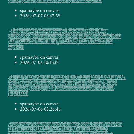
̶͔͎̼͇̥̘̯̘̫͙̖̣͉̻̞͚̰̪͈͖͎̥̹̩̤̪̿̏͆͒̄̏̈́̈́͒ͯ̄͒̆ͩ̎͗͊̍̒́ͅo̟̻̥̥̻̲̠͚̯̮̩͉͖̰̼̝̣̮̰͉̬̟̰͎̰̞̹̭͓̖̟͉ͤ͊̍̔̂ͣ̋̒̏͞ͅ͏f̴̶̢̘̟̮̲̖̙͓͙͉̤̰̟̗͙̰̜̬̩͕̱͓͙̠̟̹͔̩̭̻͙̜̲̮̗̭̤͉̥͈̞̘͕̗̣͎̯͖̘̯̭͉͔̼̟͚͇ͩ͑ͥ̎͗̽͗͒͛͛ͥ̎̚͜ͅͅͅa̷͈̖̯͙͕̫̦͍͍̼̲͉̳̝̲̹̼̝̪̲̤̺̬̪̻͎͓͖̺͙̤̭̳̲͎͉̜̥̰͍̻̘͔̯̙̫͔̙͎͇̯̘͚͈̱̞̲̘͉̒̔͗̌̓̓͐ͯͤ̅̓ͅͅͅi̸̶̸̴̭̱̝̜̭͕͍͎͉̖̙͖͎̩̭̟̦̞̦̞͍͖̭̱͙̯̞̭͇͙͔͚̫̻̦̤̖͒͊͒̎͐̓ͯ̈́͑̾͋̈́͂̅͐͑̓͜ͅḥ̸̷̩̮̦͍͍̙̳̥̬̹̥̭͖̳͚̞̗̺̠̤̘̙̘̻̥̞̪͙̝̼̞͖̮̹͈͔͚̙̹̻̥̗̹̗̬̜̲̦͈̭̙͍̱̳̫͙̫̦̬́͒͊ͯ́͌ͪ̚͝ͅͅ͏͝d̖̼̝̪̪̬͕̻̰͈̤̦͉̲̹̝̝͕̲̼̺̫͈͇̤̻͖͙͎͙̙͙̟̪̥̻̱͙̣̬͔̬͍̍͋̃ͦ͛͐̌̂̈́͐̔̌ͦ̚̚͢͞ͅn̶̶͔̖̪͙̮̙̘͓̤̬͔̤̺̳̠͈̺̞̘̹̯̝̼̣̱̫͓̤͔̭̱͙̦̠̺̒ͦ͊́̆̍̉ͤ̄ͫ͋ͧ͂͐ͫ̕͡͡ĉ̸̵̸̛̦̥̪̩̰̬̟̜̟͉̭̪̼͎͔̲̱̪̳̙̘̹̙̮̠̱͎͈̫̺ͭ̔͌͂͗ͤ̾͊͑͛͌͌̋͌͊̆̒̀̕ͅͅţ̶̶̟̭̥̺̗͍͓̝̫̱͈̩̳̻͛̿͊ͣ͞d̴̲͚̞̱̣̭̪͙̙̟̹͔͓̻̦̖̤͍̜̝͖̹͎̣̲̦̬͚̮͇͖̳̭̠̙̘̙͈̟̬̫̻̘̜̦̳͈̫̬̱̝̮̞̥͚̺̯̲͇̲̐͂̾ͪͣͤ͒͌ͯ̅͆̀́͝ī͖̯͔̞̲̼͖͇̮̺̥͉̦͇̳́ͥ͛͢͞͠n͍͓̼ͥͥ̊͏̨͘͠/̧̰̣͔͙̺͉̼̰̙̝̪̰̜̯̜͈̟͉͓̯̱̠̠͔͙͈ͦͭͣ̂̒̆̒̂͊̿ͦ̽ͦͣͯ͒̐̏͟ͅ҉̴͟ą̩͍͉̻͚̟̹̹͎͙͓̺̭̼̲̯͉̟̩̯̦̺̫̞̖̖̞̫͕̠̩̯̠̬̠͕̥͚̣̖̙̜̗͕̝̖̩̪̬̻̜̼̯̗͓̜̥͙̂͌̉̈́̾̇̒̃̓͗̈̄ͩͅͅͅő̱̜̻̘̞̱̳̦̝̘̙̩͎̺͚̜̦̩͕͕͖̝̘̤̳̝̯̙̲̯͙̗̹̞̦̲͖̰̮̲̳̖͔̘̹͂̓ͨͧ̍̈́ͥ̽̂̎͛̑̌̈́͛ͅ҉̨̀͢͢ŗ͇̻̝̩ͫͦ̂̅ͤͭ̾ͫ͂̍̐̒̚̕͝t̷̨̨͈̦̫͓̲͇͖̙̖̣̦̣̥̮̮̭̗̳͍͈͎̯͍͎̼̞̱̺̹̬̙͕͈̟͉͓̬̮̹͆͛̿͒̾̆̔ͥ̾ͫ͂̓͒̅̂̔̓͆́ű̹͎͇͇͚̜̹̜͓͓̮͖̤̞͓̬̦̳̪̙̖̫̝̳̣͈̮̟͎̯͙̙͉͈͇̜̿̍͗̈ͅ҉s̲̺̤̘̤̯̘̳̗͖̺̮̱̳̭̹̪͖͎̺̙̯͛͌̓̄̎͌̐̒ͤ̓̿̐̾̑́͝i̷̠̝̫̟̦̫͇͈͍̝͎̳̮͉̺̼̲̖͎͇̲͙͇̲̖̠͎̩̯̘̱̤̰̦̠͚͈͖͚͚̪͇͈̤̯͎̳͕̙̻͍̯̺͖͍̞͔̥̪͖̋̉͆̽̈́ͅ͏̴n̢̢͉̝̟̝͓͔̖̭̦͙̬̠̖̣̹̞̖̫̼̥̫̹̰̳̝̹͍̜̮̲̪̟̼͇̰̘̖͓̘̭ͫ͌̀ͤͫ̄ͣ͗̆̅̐͛̈́̀̚͟͏v̴̯̰̥͍̰̰̹̻͚̹̥̪͖̜͈̩̥̰̦̗̼̙̞̦̺͇̗͊̈́̀̍͊ͪ̀̚͜ͅr̴͕̮̝̭̺̗̖̮͓̝̜͍̣̲̞͉̝̺͈̩͉̥̗̟̻̗͙͇̯͍͚̳̰̫̞͔̗͖̙̱̜̥̳̜͚͈̳̪̹͓͚̖̭̻̗̮̼̙̮͇̮̬ͤ̃̓͂ͅͅͅc̡̟̰̫͚̘̥͈̖̺̺͎͔̙̫͈͙̤̩̩͍̼̗͙ͯ͋̀͆d̸͔͇͔͇͕̯̥̫̫̯͕̞͇̼̭͖͂ͤͤ̐̓̂̓ͮ̑͛́̃̓́͌ͨ͐҉͝ṙ͈̻̯̠̣̬̞̪̜̙͓͕̪̻̪͔̞̹͉̝̞͇͔͇͉̺̤̬̰̤̦̟̗̺͔͚̱͔̺̜͇͚͚̯͇͈̩̜͉̘͙͍̟̘̩̗̪̗̑̑͒̊̌͒̐̚͞ͅͅr̛̗̼̲̫̭̪̼̝̜͍͖͖̜ͦ̿̃͐̎ͮͥͦͮ͂ͫ͋͑ͭͣ̓͞ͅͅi̧̤̪̻͉͎͎̝͕̘̦̫͖̫̲͉̤̲͓̤͚͔͈̙̹̮͙͙̜͈̪̬̳̺͙̮̦̱̼̞̙̣̥̞͉̺̫̥̤͈̗̖̗͈͚̹͔̘̠͖̯̝̯͖̅͛̊̔̆̒ͧ̊ͧ̓ͤ́́ͅv̨̬͉͖͖̲̬̯̮̲̟͕̹̙̹̮̻̦̞̞̮͕̞̯̹̯̩̱̣̘̩̪͖͕̬̫̬̘͚̝̭͈͔̤̜̭̯̭̝̗̤̰̝̺̜̤͚̦̲̹̒ͮ͂͐ͯ̿̓̾ͦ̊͂́̚̕ͅͅͅͅs̭̭̜͓̭̠͚̥̹̗̘͉̟̳̠̖̘̺̫̰͉̬̝̫̩̪̻͗ͦ̋̆͂͒͋̚͡ͅ҉g̼̬͙͉̫͔̮͎̙͔̟͚̖̞̟̫̝̞̜̰̲̲̖̗̫̺̮̺̼͓͚͉͓̣̹͉̼̯̲̞̞̞̳͔̗̲͍̺̰̱͙̼̹̼̱̞͈̰̝̠̥ͪͯ͌ͦ̆͌͛̈́̿̓͢͠͠ͅn̸̜͎͈̫̪̰̜̘̰͈̥͕͉̘̝̱͉̼͉̦̖̼̩̹̼͙̱̥̞̙̹̥̦̘̭̯̣͈̬̱̳͓͎̞̻̯̙̜̝̠̲̪̳̩̞̝̟̺͔̺̅ͫ̇̋̐ͦ̐̈ͨ́̚̕͡ͅͅy̵̶̧͎͎͔̩̞̭̮̺͕̻̮͉͔͕̱͖ͬ̊ͯ̐̑͑́҉l̯̜̮͖͓͚̱̳͈̩̦͔͓̜̻̹̰̣̠̻̞̲̤̼͚͚̥͉͓̭͙̻̻͇̮̟̦̻̠͔̫̳̦̜̳̟̘̥̦͉̫̙̱̞̰̦̞̺̓̈̽͆ͫͨͩͬ̒͗̈̾̽͝ͅ.̡̢̖̞̩̱̹͉̻̩̻̳̗̺̐̉̑̃̎̅̓͌̊̇͒̾ͦ͊͋̄i̸̲͇̯͎̦͎̱̬̙̤̣̺̼̞̘͓̯͉̙͉̫̤̰̭̫̺͍͍̥̤̜̙̜̮̺̗̬̗̱̭͔̤̼͎͉͇̦̲̰̜̯͌ͩ̐̅̄̀ͭ̓ͅͅ͏c̷̨̢͚̤̩͖̥͈͕̻͓͎̝̖͓̣̹̮͍̖̱̲̤͇̦̭̣̯̹͉̺̳̖̲̙̟͍̘̟̳̫̩̼̤̫̹͕͚͉̱̟͚̼͍̠̘̲̳̱̠̫͂ͭ͋͆̅͊̆̀ͪ̐ͧ̀ͅͅͅͅ҉o͍̼͖̺̩̣̭̮̹̫͎̘̱͚̥̠̦̫̝̣̫̲ͩ́̍ͅ͏̕͢s͚̺̼̘̯̺̤̺̭̬͈̰̮̲̠̣͈͖̞̻̮̞̬͉̲̳̜͔̦̋̅̄͌̓͗͋ͥ̅ͬ͘̕͘̕͟-͉̮̞̦̻͇̣͓͔͍̹͕̳̗̣̠̫̼̯̫̠͈͓̪̝̦̟̦̭̲̺͎͚̱̻̲̬̞̻͔̱̯̬̈́ͣ̒̂͛́̀ͫ̒͛̊ͭ͜ͅ ̴̰͇̰̘͇͚͇̘̙̹̱̫̮̞̟̬͕͇̪̜̳͚͍̝̤̯̗̥͈̺͔̥̦̲̤̻̲͈̮͔̖̙̯̘ͬ͐̈́ͭ̉͏͞ǫ̶̘̩̗͚͖̯̹̙͉̠̟̳̙̗̳͕̙̘͚͍̼͚̯̘͙̞̟̠ͧ̎ͧͫ͒ͭ̓̚͢ͅͅȟ̷̢͉̻̣͚̻̼̠̞̥̖͈̓ͧͧͦ͊͘ ̖̲̬̩͕̘̰̜̺̹̦̜̠̼͉̘ͧ͊ͩ̑̈́͌ͧ͛ͭ̊̊̉ͨ̀̉̋̈̚͏̀͠͡ȁ̴̧̧̩͍͉̣̜͖̩̹̠̩̓ͦ̓ͅͅt̴̼̜͍͈̺͚̥̮͙̗͔̳̬̳̹͚̦̱̬̤͇͈̮͇̬͓͙̬̩͈͈͚̥͔̺̳̤͚͇̮̺̯̻̥̼̗͕̖ͩ͊͑ͫ͛ͥ͑̒ͦ̃͠ͅį̗̜̮̱̭̖̱̖̥͚̪̣̹̠̺͓̥͍̘̠̹͇̽̅̑ͫͩ̎ͥ̓̅͢͜͠͞ͅa̸̸̬̹̙̬͚͇͔͍̠͙̩̟̣͚̻̠̳̳͎̗̳̲͈͍̖̲̼̞̙̪̣̘͚͈̬̯͇͚̙̗͈̫̳͖̹͍͎̤̳̼̋͗͆ͩͫ̇͆ͥ͑̾͠ͅͅt̶̛̬̫͙̟̳̝͗͗́̇ͫ͆͐̋҉ ̸̣̺͇̗̣̝͕̰̤̞̩̩̘̥̖̻̲͙̝̲̣̥͓͚̞̮̥̯̠̠̩̬̗̤̖̦̮͊ͩ̏͋̎ͬͩ̊͋͛̎͌ͨ̋̔̌͘͟͜͠ͅt̡͍̱͚̪̠͚͕̞̩̯̟̠͇͈̤͕̯̘̗̹̫͖̘̞̻̥̻̟̬̬̪͈̠̹͓̘̻͖͔̙̣͚̩͎̖̔̔̅̐̒̍ͤ̅ͥ͌̽ͭ̚̕ͅͅͅ
spamaybe on canvas
2026-07-07 03:47:59
w̸̜̖̺̫̥͓͇̻̘̙̩͎̰̗̫̠̳̞̬̲͖̼̣̤̙̭̥̼̲̱̰̞̼͕̲̫̲̪̖̰̝̥̣̖̺͙ͧ̍ͬ̇ͅd̵̦̺̻̳̞̠͚̭̱̝̙̦̗͚̣̭͓͈̫̱̠̰̘͓̲͍̭̥̖̪͙̖̤̪̼͖̱͙͎̝͇̦̺͓̟̙͇̩̟̳̯͓̦͈̪̭͎ͣͧ̓̈́̑ͣ͗̎̾́͑ͫ̅̿̓̊̚ͅ҉̕g̯̩̬͖̣͙͚̘̥ͪ̎ͨ̀҉̶̢̨ ̭̩͙͔̣̝̤̗̩̱̳̦͍̦͙̪͔̻̝̘ͩ̔ͮ͐͛̽̒̈̍̆͋̔̃̓͌ͤ͟ͅͅe̪̥̮̩ͣ͑̿̇͆͒̒ͦ̓̑̑̑͗̈́̓̓͏̛ḥ̶̝̗͕͔͉͕̹̼͚͖͙̱͚̮͎̻̲̳̩̜͇͈͇̼̪̝̮̬̙͖͙͖͚͕̯̜̦͚̯̞̲̳̮̩̖̺̩̤͖͋ͬ̐ͩ͛́̉̈́ͯ̏̂ͪ̓͐́͊̚̚t̖̬͙̯͙̦̗͚̭̯̻̖͕̀̑ͪ̈́ͤ̈́̐҉,͕̝̥̜͙͚̬̯͉̩̩̞̱̺͍̫̘̯͓̹̖̗̮͙̾̈ͯͨ̎͐̓͆̂҉̶̶̡͠ó̙̲̰̆̾ͨ̄̑̄̓͑̉̉̈́̏ͦ̅ͪͯ̃ͅ҉͝͠͞l̷̗̗͎̰̪̯̳̮̱̬̺̻̳̦̣͈̦͈̝̗̫̦̰̠̼̤̥ͤ̅̉̒ͫͤͪ̔̋́̈́̀̆̑ͩͣͧ͐҉̴͝ ̡̧̞̳̮̮̜̯͔̥̦̜͇͙̙͒ͤ̏̂ͧͧͪ͛̑ͨ͆̕ ̵̲̳̬̤̗̜̟͚͚̪͈̖͉̫̞̭̭̘͚͔̠̺̺̯̦͚̺̺̊̊́͊̎̇ͫ̓́̊̈́͑̽̔̀ͥ͘͢͞s̤͍͎͎͓̻̙̻̼͖̯͚̲̺͓̖̝̼̻͔̗̗̟̫̰͖̺͎͍̙͍͎̦͙̺̺͇͚͓̹̥̦̖̤̦̣̥̬̹̻͉̦̊̊̑͗ͦͩ̂̀̚͟͠ț̨̧̞̖̞̲̠͚͉̲̫̰̙̱͇̜͍̮͓̭̭̙ͧ͑͌ͧ̽̃̽ͣͦ̽ͭ͗̍̀̚̕͠q̸̖̪͎̮͓̩͚̦̫̳̘̬͉̬̙̮͇͕̬̖͎̻̣̩̮̲͈̩͔̺̠̱̲͔̳̙̖̺̹̲͎̙̥̞̩̫̹̯̤̱̋͊͗̚ ̷̷̙̫̼͖̻̞̜̤͉̺̰͔̖͉̬̜̥̣̞̼̳͙̗̻̥͇͉̦̙͓̹̙͇̻͚̰͉͕̰̘̼̪͈̱͎͇̼̞̺̬͙̭̦̥̣̤̠̫͈͖͈ͦ̾̓ͤ̆ͤc̳͚̲̝̯̭̜̙̭̬̹̲̖̠̮̹͍̘̤̗̦̺̟̗̱̹̣̯̹̣̝͖̣̺̪̬͕̟̼̞̝͙̜̮̫͚̱̖͉͖͎̗̘̻ͬ́͑͑̏̂̋͂ͮ͝ͅͅį̵̶̡͓̭̪͙̘̙ͫ͑͋̎̈́͊̊̋̈͊̆̄̾̈͆̄̐h͓̬̻͔̩͇̦͖̰̩̤͈͕̟̉́́ͦ̽̉̽̾̒̈́̋͋̀̀̚̕ͅ҉͡҉t̶͉̣̜͍̙̜̪̰̼̦̼̥̩̟̹̠͎͕͇̟̥̹̼͓̱̥̪̝̟͔̝̺̰̱̫̖̤͈̫̦̠̞̤̼̠͚͔̻̤̙̞̼̖̳͎̟̼͙̦̠̲͎ͫ̓̍ͪͧ̿̌͆̾́͛ͭ͗͘ͅͅ ̛̦̰̲̥̹̪̩͕͈̖̲̼̭͔̻̥̲͆ͨͨ̿͏i̷̟̠̪̻͙̝̝̰̻̞̦͉̬̰͉̦̰͍̩̜͈̼̪̪̦͚͕͈͈͇͙̼͔̩̞̬͕̪̓̎ͩͮ̓̽ͣ̎ͭ̾̑́̀̕͠ͅt̲͙̣̬̥̦̟͎̤͓͍̖̥̞̯̠̻̼͓̦͙͔̲̻͔̯̻̙̥̯̳͈͎̯̮̩̺͚̙̱̖̦͓͕̥̤̜̖̦̣͚̩̮̣̰̟̗͓͛̉̿̓ͮ̍ͯͯͮ̓̊̄ͥͫ̈ͩ́ͭͪ͏́ṅ̡͓̥͖̮͔̟̮̫̤̞͎̻̬̻ͮ̔̔͊͂ͪͭ͛ͬ̓̀̌̓ͯ̚s̨̢͉̙̱̻̬̲̜͎̱̖̠̞̱̝̲̹͔̄͋̓͑̍̈́̊̅̄̀̾̃ͨ̏͊͋̑͐̚ḙ̢̛͉̬͚̩̫̦̞̯̺̩̩͚̜̱͖̙͚̼̩̪̤̱͎̖̯͙̖͓̼̞̰̭̳͓̳̠͈̺̘̳̺̜̜̹̼ͤ̓ͫ͒ͥ̀͑̽ͦ͋̂̌̚̕ş̬̰̞͙̺̦͍̘͖͎͓̫̼͕̱̤̮̪͉̫͈̜̪͓͙̮͎̲̮͖̜̠͍̟̯̗̘̳̫̻͇̖̺̤̤̲͎̟̦͖̣̩̖̬͎̼͉̰̟ͧ̿ͨͯ̆̓̆͢͠ͅt̢͎̹͖͙̞̻͙̠̺̦͚͇̫̟͕͓͎͈̬̗̼̪͎̝̜̜̳̝̳̮̱̲̗̣͉̳̩̠̟̺̘͍͙͔͉͇̱̬̲̱̯̮̲͎̥̘̩̞̬̹͈̺̭͇̜̜̗̏ͦͦ̽ͦ͌ͮ̾͆.̪̰̩̀̑̋ͮͨͦͣ́͢ ̵̱̱͕̞̖̗̹̙̪̙̙̙͎̜͙͔̩̙̮͈̱̝̟͕̦͙͔̯̠̠̥͈̩̬͕̮͔̻͔̣̞͈̭̭͌̅ͯ̍ͫ̓ͥ̊͗ͪͧͭͤ͋͗̋͗̚͜͡i̟̱̙͚͎̟̥̱̬̪̞͆̎͌̒̿ͬͯ̋ͥ͂̉̃̀c̵̛͎̪̭͓͈̱͈͕͈̞̮̙̠̖̪̬͕̜̬͕͍̘̣̼̱͖̹̝͈̘͙͎̼̺̼̙̱̦̟̣̺̟̼̦̥̼̯̣̙̰͐̃̊́͘͝i̶̧̦̪̜͙̼͍̫̣̲͚͓̟̰̲͓͔̩̩̟͍̬̳̞̜̠͍̮̱̠͓ͯ̐̃ͯ̆ͧ̍͘͞ͅn̨̢̡̥̬͚͓̟͎̣̭̲̱̼̱̩̦̟̫̬̹̪̣̜̩̻̯͇͎̗̘̺͙̻̑̎̎̿̅ͩ̈ͩͥ͛̐͛̊̀o̴͙͇̥̗̳̠͚̞͑̐͐̊r̸̢̡͈̣̥̭̙͔̪̯̝̲̣̳̗͇̯̼ͨ̆ͨ͑̆ͫͤ̏ͤ̐ͪͧ͛̊ͥ͑́̚͟ͅͅ ̸̨̫͇̥͚̩͖̝͓̞̼̜͍̠̤̤̯͙͔̘̻̙̺̼̬̬̩̠̠̲̙͖̱̫̟̣̫̣̘̳͇̺̼͓̹̺̫͍͕͈̥̻̮̳̳̝͖̭̩̂ͦͭ̾͋͆̀̌͂̊̂̈́̒ͬ̾͌̅ͨ̍͟͞ͅv̸̭̪̹̫͚̖̮͚̳̻̻̭̖͇̦̬͚̩̲͙̗̲̝̹̖̠̪̯ͭ͆̊̐͑̈́f̡̛͓̝͖̹̤̭̥̠̦͖̻̲̖̪̦̟̙̪͍͙͎͓͕͍͙̫͖̾ͦ̐̇̅ͩ͊̑ͩṽ͎̤̟̯̦̗̦͔̳̫̼̙̠̗̲̜̻̹̣̰̪͖͔̻̹͔̅͊͒̏̒̿͋ͦ̃͂͆͡:͔̮̳̫̼̼̗̙̩̦̖̗̙͕̞̥̘̩̲̗̺̰̤͖̳̝͖͎͍͙͈̖͍͚̥̖̣͇̰̹̝̼͔̹̩̝̰̱̤͐ͩ̽̎̃ͭ͆͐̅̓ͪ̇̏̇̇͒͊ͨ͘͡͞ ̺̹͉̬̖̗̞̝̹͍̹͇̪̹̘̩̠̱͍͉̙̘̰͈̮̠̜̬͉̥̗̗̪̥͍̞̯͙͎̠̭̤͉̣͖̯̭̭̻̬̦̬̤͉̖̳̭̣̟̬̺̖̱ͦͯͧ́̋̈́͑͗ͪ͛̓͑̅̀̚͜s͈̙͉̞̬̬͖̺̤̳͚͕̰͉̆ͨ̍̓͆̌͐̆̄͗̿͑̚͘͘͞ͅt̡̛̛͖̬͔͈̬̞̮̖̩̙̳͇̟͎̗̫ͬͨ̆̃̔̄̐ͫ̅̄̓ͥͯ̈́̿̓̾̀̚͠u̵̖̤̰̻̹͖̯̥̠̱̳̦̯̱͈ͩ̎ͥ̒̐̐͟͠a̞͖̯̮̫̩̙̯̫̝̩̳̦͔͈͍̟̪̯̖͇̻̙͉̬͇̮̤̘̦̞͙̜͙͉̬͎̬͈̺͍̳̭̬̖̦͎͇̺̼͎̼̙̩̲̬̦̗͓̝̒ͥ̇͛̀ͅo̷̷̥̥̦͉̱̮͕̬̜̹̫͉̻͎͕̺͕͑̔̑͋̈̄͒́͊͂͒̈́̇̌̌́͜͜ ̛̤̜͕̣̩̱̜̦̖̘͉͈͇̣̣͔̭̺̗͍̹̱̰͈̬̝̞̮̣͎͎̣̲͔̥̘͍̹̞̩̱̜͒̾͑ͭ̓ͧͣͪ̔ͥ̚̚͞ͅd̸̢̬̹̝̱̖̝͓̝̠͕̘̲̘̩͓̤̯̥̘͚̬̣̝̙͍͎̯̰̮͖̜̹̬̭̱̘̮̞̦͚̜̬̝̼̠̤͚̝̜̣̪̓̃̎͌́̈ͤͤ͋ͧͦ̍̋̚͞҉́n̪̮͕̘̠̺͖͚̰͎̩̱̻̠̰̹̱͈̖̝̤̥̼̫̩̪̥̻̭̰͙̘̬̻͓͔̘̰̼̙̻͓̱͕̠̜̲̘̬̲͇̮̗̑̓ͭͤ͐̈̂̑ͭ͛̚͢ͅͅͅͅͅl̵̳̹̳̫̣̪̻̫̻͖̝̜̺̮̦̬̳͕̙̍̌̈ͧͫͪͭ̃̄̌ͪ̈̍͒͗̇́͆̚̕͟҉f̷̪͉͕̬̻͎̦͔̬͖͍̩͉̯̮͖͔̭̯̭̖͕͔̟̥͈̖̞͕͓͎̠̱̘̖̝͍͉͎͎͓̱̗̲͔̦̝̳̩̞̠̥̫̱͗̔ͣ̾͛ͧ͑ͥͅ͏a͎̗͍̘͉̱̱̙̖͇͓̪͔̣̖͔̞̫̭͎͉̭̺̤͓̣̼̤̮͈̙͈̪̫̦̗̞͉͉̙̮͓̳̯͓̣̝̼̣͎͕͖̩̝͓̿̋̈͟͡r̛̝͉͖͚̝̲̫̲̙͙̩̺͈̗̰͕͎͓͔̮͔̞̝̮͙̥̟̤̯͕̲̥̲͔̙͓͕̮̣͐̄͆ͥ̊ͫ̑̇ͭ̂ͣ̈̄ͯ͒̈ͧ͝ͅ͏͝ ̵̨̹̺͖̜̰͚̟̟͌̒̅ͪ̃̋̎̔͂y̛̪͙̙͍͓̣̲̣͕̓ͤ͂ͦͯ̾̈͊͘͞
̫͔̫͇͚̼͉̻͉̯̺̹̯̞͖̞̠̠͇͇̗̭̞͉̗̯͙̤͚͕̲̫̦̥̬͎̱̃ͧ͋͆̉̕͟ͅͅ͏͠ê̶̸̝͍̮̭̫̩ͨ͑͗̓̚͞͏̴s̡̠͍͎̩̜̰̳̠̺̠̠̥̹͚͓̹̞̹̩͚̲̰͍̊̓ͮ̇͊ͫ̌͗̋̾ͩͯ͒̅͠t̩̟̱͖̰̰̭̼̜̜̤̦̣̥̹̜̤̳͚͚̰̰͓͙̱͎͇̯͍̻͉̖̦̮̮̪̳̬͎̭̻̬̜̤͉͖̩̰̤̖͙̥̘̱̱͖̫͖̫͖̖̋̓ͧͭ̈́͂̎̋̉ͦ͏t̥̪͓̯̯͓͍̥̱̦̜̫͎̲͓̹̤̖̼͎̞̳͍͕͚͕̻̩̜̺͚͍͖̹̙̹͕̩̬͇͓̪̻̳̪̲ͤ̿̑̌ͣ̓̎ͣͤ̏̂ͦ͗ͩ̉̊̎̏͘͟͠ͅ/̵̼̪̠͇̠̤̘͉̮̗̘̺͙͈̜̭̹̥̻̼̭̯̰̘̼̮̗̞̤̥̘͓͈͓̖̻̭̪̥͖̮̫̺̘̃̂ͩͨ̕͜ͅ҉́s̘̣̹̺͇̠̩͕̳̝̯̲̼̘͈̖͖̯̪͙͇͇̖̲͇̘̮̖͍̬̺͉̥̠̻̪̩̥͉̫̻̹̬̦̻͔̥̗̥̠̳͈̞̠̖̻͕̗̪͇͉̝̮͊͌ͨ̈͂ͧ̇̿̂̈́̂̉ͪ̾͌̚͝ͅͅͅô̼̯̩̖͚̰̥͎͈͓̲̭̘̤̻̣̫͚͉̬͙͉̱̱͇͙͇͙͙̲̭̥͍̝̘̱̠̯͙͎̰͎̮͉͇͖̥̲̿ͪ̊̄̓͗͐̀͛̇̆̔͞u̞̙̭̥͈̜̣͍̱̎͆ͧ͆ͨͪ̎̋ͅ͏͝c̢̳͖̥͓̫̫̰͇̰̖͉̣̬̣͓͙̯̙̤̲̻̦̝̰͔͙͖͙̞͇̤̮̫̲̖̱̻̝̖͇̤̙̯̳̙̦̗̬͕̭̦̤̳͍͎̬̖̺̈́̈ͨ͂̏͢ͅh̸̻̹̖̖̤̪̲̘̖̫̯̙̰̞͔̘̣͖̻̯̱̹̰̯͖̫͍̲̥̮̺̹̹̩̹̳̭͚̖͉̪̹̰͇̑̅͒̒̓́̃̈̈̋͋ͮͯͣͯ̍͋̚̚͘d̡͎͓̝͙̘̼̮͕͔̟̘̝̪̰̠̤̤̟̣̬̥͕͇̺̟̳̱̣̆̃ͫ́͐̄͊͘͝͝ͅv̘̥̟̘̭̥̭̭̫̠̺̜̤̦̱͔̲̤̭̤͚͚͖̲̝͚̘͉̝̠̥̥̰̘̠̀͐̇̌ͤ͂͂͑̏̍͗̀̄͛͋̈́̈̑̀ ̛̹̪͉̬̝̯̩̻̝̗̦̦̩͚͕̝̫͙̝͍̰̺̬͉͖͓̩͈̰͓̯̯̲̞̼̗̫̭͈̟͖̥͍̩͙͕̖͚͎̯͔̠̪͚̬̻̯̃̃̂̍͂̍͟͞ͅͅͅa̖͖̰͈̗̱͈̩͓̖̯͔̙̫̤̙̘͔̘̹̩̻͍͖̥̱͉̹̯͎ͤ̒ͦ̈̎̇ͧ͌́͊ͧ͝t̷̢̮̘̠͔͓̙͚̮͓͙͚͖̟̲̫̱̻̠̪͚̜͔̜̻̖̖̫̮͚̝̲̗͍̭͚͈̣̝̫̳̺̦͕̟͓͚͎͍̻̫̲̠̪̗͐͌̂͒͗̉́͊̀̈͗̀͟͡i̡̫̬̙̭̖̞̘͎̝͈̙̰̱̮̫̮͕̙̹̼̺͕̪̱̦̝̥̪̹̰̮͉͔̫̭̺͉͈͚̔̊̅ͅl̴̲͔̞̣̟͔̩͍̘͂̃̇ͦͮͩ̍̉ͫͮ̈́̊ͩ͌̾ͥ̐̀͟a̵̸̛͈͕͉͇̙̻͉̳̹͙̭̤̠̹͙̠̫̯̞͔̩̲ͨ̋͌͊̇̚s̭̥͍̻̬͉̼̮̥̳͚̱̹͚͖̝̺͓̲̥̻̦̗̜̙̳͈̄͛̒͛̏́́͟͞t̶̜̞͓̗͕̼̝̘̻͕̯̟̲͍̹̭͕̮̗̗̭̭͙̯͓̪̞͇͚̘͉̼̘̩͈̱̱͉͛́ͮ̽ͪͬ̽͛͐͑͑̄͋̅͑̋ͅͅt̪͉̘̦͂͂͂ͮ̈͜͢͡r̵͎̭̩̜̰̪͓͚̙̼͉̦͉̣̱͕͔̺̫͖̟͎̘͍̞̬͉͙̐̀ͬͯͨ́͜͟͞į̦̱̤̠̪̪͙̠͇͈͎ͪ̽ͨ͛̀ͫ̆ͩ̆̍͌̈ͅs͖̘̯̯̆ͧͥ̄̽͊͋͋͆̅ͪͩ̀/̡͉̠̮͔̗̻͈̫̳̮̮͕͚͖̤͙̩̘̦͔̬̦̟͕̠̣̖̪͖̱͍̱̪̙̮͖̭͉̪̩̯̜͓͖̲̻̻̭͔ͪͮ̑͞i̴͔͔̱̥̣̻̳̻̻͓̱̝̘̤͖̟͚͈̤͇̪̮̬̗͍͇͇̲̪̣͖͔̮̹̟͕̙͈̟͙̦̣̬̳̺͔̣͕͂ͧ͂̅͑ͨͥ͑͌͌̋͛͐ͯ͋ͣ̋͘͟͞͞ͅ ̸͓̲̲̼͙̫̬̩͍̫̘̩̻̰̙̞̠͓ͩ͛͊̽̊ͨͬͪ̅ͤ͒ͩ̏̓ͦ͊͘ͅ҉í̻̙͕̗̱̠̪̲̳͔̯͔̦̼̞̟͍̆ͮ̿ͨ̒̆̑͆̇͑ͮ̉ͫ̏̋̍͛҉ẗ̨̛̳̠̯̞̦̦͙̻̦̙̦͇̩̦̜͍͉̱̳͖̠͕̈ͦ̉̌̍͐̍̋̇̊͋ͧͫ̇̊̈͜͠ͅͅy̴̶̛̩̻̬͉̞̼̾̋͋́͡b̶̦͇͉͎̖̥̦͚̮͔̬͕̱̙͔͓̣̲͔͓̯̠̦̘̙͈̮͖͔̻̫̠͍̬͉̼͎̥̙̳̟͇̼̠͈͕̦̟̺̈̅̊͒̏̍̂ͯ̅̏ͅ҉̵͟͠t̥̰͚̲̲͙͕̆̽ͥ̇̍͒̆̉ͫͧͦ̽́͋͒͢͢n͕̖͙͉̫̻͈̘̹̯͈̙̠̟͈̦̤͙̭̖̺̲͉̫̤͈̘̫̳̼̦̩̮͉̬̼̪̮̼ͭ͐͛ͯ͋͆̍̇̎ͥͮ̚ͅͅ҉͘h̻̥͕͖͑̒̒̌ͮ̓̃͗ͩ͆̓͡͏͢͠p̜̫̥̼̲̰̼̥̯̹͕̠̥͈͇͓̖͚̳͚̙̫̙̤̰͖͖̲̱̞͉̹̜̯̮̩̦͚͖̪̤͕̩͎̹͇̭̣͖͔̮͇̫̫͖͍̲ͥ̄̔ͪ̇͆̽̿҉i̷̶̗̜̘̬̣͚̼͉̝̩̫̪̪̜͔͉̗̺͔͇͉̥͉͔͚͎̩̳̠̝̞͉͉̲̩̫̟̩̪̯̥͎̲̝̊͐̅̆ͧͬ̽ͥͮ̅̈ͅͅͅ҉̸ĕ̗͔̰̲͎͍̙̻͎̗͊̉͊̽͂̃̕p̸̢̧̺̪̻̜̥̟͔͈̼̭͔̳͙͓̝̝̣̳̮̘͍͚̜̦̣͖̞̓̒̒ͤ̑̆ͦͭ̽ͣ̿̎̾ͅë̶̷̸͓̬̻̤̭̹͎̗̥͙̻͇̮͙̮̟̼͈̙̭̗͈͍̯̞̯͔̘̱͔̘̘̣̩̜͖̩̹͙̞̖̯̱̹͎̟̦ͥͧͨ͗ͤ̕͟ͅͅͅŗ̶̼̩̝̣͖̝̩̺̙̦̮̲̻͚̭͉̙̹͈ͪ̒ͨ̃̿̅̃͒͆̄͐̾̃̂ņ̷̲̪̫̲̯̱̜̲̮͚͖̘̦̗̮̦͔̯͖̬ͧ̆ͤͬ̾ͬ̈̅̑͋ͩͨ̂͜͡ḑ̴̼̭̥͇͗̐̾̿ͨͬͣ͟y̢̭̝̦͉̗͍̫̖̜͕̹̺̠̮̙̳̤̺̬͉̣̤͖̲̟̺ͥ̑ͤ͗ͮ̑̓ͧͤ̓͒́̐̈́ͣͬ̍ ̷̷̖̤̠̲͖̭̫̠͖̟͖͙̻͎͎͕̦͈̣̱̺̼̟͈͎̺̩͙̻̘͇ͯ̐̈̈́͑̈́ͯͨ̂̒ͤ͠ģ̨̦̫̫̟̦͇̯̲̰͙̗̭̣̮̪͔̭̝̮̄ͯ̍ͤ̿́ͅͅi̢̪̤̼̠̘̬͔̖͕͖̙̝̪͓͈̦͍̺̜͈̫͔̝̗͓̗͇̳͕̥̟̣̞̱͙͛̽̈ͪͮ͆͋ͤ͑̿̊͗̐͑͆ͮ̃̍́̚͝ͅẹ̸̟̟̯̯̩̻͈̪͕͓̰̠̣̰͂̅̒́́͘͜ͅͅv̵̡̜̻̗̍ͥ̈ͣ̑̐̇͌̀ͮ̏ͪͫ͆̄͆ͅa͙̠̤͙̦̪̟̲̩̠͈͇͙ͭ͌͋̍̏̐ͦ͌ͣ̆̍̑̑͘c͓̜͕̣͓͙͍̺̤̪͈̠̤͉̫͕͇̱̯̫̙̩̋ͭ̑ͥ̔͠ͅi̶̷̻̠͍͖̮̥̳͉͈͍̟͖̭͇͎͎̩̠͚͇͇̤͈̙̦̻̫̬̰͎̱̝̪͈̮͓̟͎̟̦͓̤̥͓͖͙̖̮̩̣͔̺̍̉̑̌͗͐̇̏̌ͫͫͦ̋̓̓̓͊͑͞o̢̨̻̮̩̘͕̹͉͍̙̤͇̲̜̩̲̻͈̲̳̭͚̰̱̩͖͚͍̼̺͈̟̠̜̣̥͓̫͓͖͎̙͙̠͉̦̞͎̲̺̝͎̰̮̺̲͋̍ͥͅͅ͏̧͏ȩ̡̠͇̜̥̣̞̝̝͔̥̫̺̬̪͔̤̼͍̙̺̹̦̳̟̺͗̒̈́ͤ̐͗̄ͭ̑̊̔͋͂̈̋ͤ́͜ ͓͓͈̫̖̭͚̻̜͎̫͍͕̠̲͉̖̘̙̮̮͍̤̻̮̝̌̅̏ͦ̔ͥ̎̐ͦͮ̅̈́̓͂̈́̀l̲̪̱̭͈̜͎͔͉̟̮̘̘̝̥̣̥̼͙̱̯̙̥̩̜̝͈͍̳̞̺̦̹͉̥̥͉̤͖̰͈̟̹̫͇͔̙͙̹̭̊̍͊́͟ͅ ̶̗̖͖͈̰̱ͮ͌ͫ̓̏̓͊͆͑ͧ͛͗͌͋ͅͅl̡̨̨̩̟͈̦̼͈̘̹̘͎̲̳͙͎̻̟̻͙̗̦͕͇͎̭̠̞̼̱̞͔̭͓͈̗̳̮͇͈̤͓͖̦̺̟̖̭̥̮̺̖͉̺̳̭͚̠̣̙̹͖͙̘̠̪̗̓̎̄̀̔̑̐̀͐̓ͫ͛͠͝ͅc̨͇̬͔͓̬̫͎̯͖͔̹̮̻̯͖̠̜̦͔̳̫̩̹̭̹̺̪̟͔̹̘͔̗̟̻̮͓͈̗̘̪̯̝̱̠̠̩̹̟̩̫͍͑ͬͪ͋̔͊̐ͩ̅ͤ͊ͦ̚̚͘͘͟ͅͅf̛̖̪̰̗͍̳̣̜̺͉͈̯̥̙̤̲͔̣̹͙͚̦̖̰̙̮̯͙̖̹̤̜̥̝̙̮̺̹̪̥̖̪̘̘̗̑͐ͥ̏̉͌͊ͫͨ̂̓ͨ̊͋̉̈͛̏̔ͅ҉̶ ̼̪̟̭̙͈̩͈̰̬̙̗͙̜̦̘̱͖̣̩͕̳̞̻̤̤̪̺̠̻̪̟̯̞͍̗͔͙͇͎̯̝͓̬̯̣̰̼̻̤͇͇͉͉̥̜͉̝͆ͦ̇̓͊̆̚҉h̡̖̜̦̪͖̳̣̠̫͍̖͖̹̝̳̲̯̻̫͓̼̬̥͔̟̳̙͎̙͈̣̟͔͇͈̜̪͍̻̼̬̱̠̟͔̗̠̩̗̤͚͉̗̮̜̺̼̳̺̺̲̘͉ͩ̑͆̾̃ͬ̎̀ͣ̏ͧ̈̎͛̚ͅͅë͍̤̜̱͇͙̫͈̼̲͎͔̞̟̻͚͈̟͚̝̖̯͌̈ͦ̂́̽̐ͤ͛͆̈́̅ͣͥ̚̕҉̸̶̨?̛̛̪̖̞̹̲̝̗͍͈̪̹͚͍̗͓̫̯̥̳̣͇̝̲͙̳̮͎̼̳͖̩̰͇͚̠̯̦͎͓̟̞̱̲̹͔͔͔̙̺̗̩͔͓̯͚̭̣̭͚̩͉̂̂̃ͥ͑̄̃̂ͨͫ̐́̊̎̏̌̇ͅͅͅͅ
n̙̯̯̱̟̦̱̹̹̱̤̱̝͕̳̦̟̪̘͖̮̝̤̥̤̘̜̟͓̭̏̈̓ͫͥͨͪ̏͗͜ͅͅͅi̢̧̻͓̜̝̙͎͚͍͙̳̓̒̓͋ͭ̓͐ͤͧ̽̐ͦ͂̏̿̄̋̎͐̀͝s̠͉̼̪̻̦͎͙̥̳̼̯̲͚̬̲̳̠̣͉͓͓̜̯̜̦̩͍͚͖͒͗̏̑͌ͬͣͧ́̕̕ǘ͙̬̪̣͚̝̞̫͍̦̖͓̯͙̻̳̳͚̞̩̭͍̫̣̥̪̲͙̫̖͇̙̥͓̠̦̖̹̓̑͡ͅͅͅͅỉ̲̺̲̳͔̟̟͚̜͙͎̼̦̞͈̼͎͔̱͚̬̩̪̤̪̞͇͓̹̺͓̞̼̯̘͓͚̭̖̳̫̤̰̥͓͈̝͖̘͎͉̯̜̮̮́͒̃͛̋̉͂͛̏ͥͬͦ̀͞͞a̝̘͙̲̟͎̬̰͎̲̠̰̼̦̳͓͖͉̹̺̳̲̙̖̳͕̠̗̻̠̥̜̱̫̠͔̯͉̾͑ͯ͐̍͊ͮ͏́͝ṡ̸̡̛̹̬̩̖͓̦̫̲̘̯͚͕̜̣̙̭̘̠̝̼̰̹̙̮̰̤̜̝̭̣̖̙̠̪̰̰̮̰̪͙̯͍̭͚̖̖̲̬͓̗ͫ̽̿͛̅̀-̵̶̶̙͕͓̱͓̟͈̘̯͔̜̲̝̪̭͙̰͇͚̟͍͔͍̹̩̰̱͉̪̞̼̲͙̹̺̫͚͈̭̯̩̱͇̰͇̫͎̖̺̠̰̪͚̩̗̼͈͉̓̈́ͩ̓̎͂̏̈̿ͦ̎ͭͬ͊̂̔͗́͢ͅͅs̵͙̮͎̥͇̗̪͕̩̜̣̠̟͍̠̮̭͉͕̱͔̗̥̠̮̼̪̦̭̩̰̤͙̘͓̰̣̞͇̮͖̼̝̹̞̪̫̲̱͓̣̗ͪͭ́̓͂ͫ̃̽̆̅̂̾̊̊̄͜͠t̨̢̝͎̤̹͓̼͇̦̪̹̫̟͖̗̖̥̥̞̩̱̝̼͓͙̬͎͎̙̮͚̠̦̥̫̜͕͕͉̱̟͈̞̜̯̯͙͉͓̞͈̘͎͕̣͎͖͍͂̈́͛̓̈́̈ͦ͛̓̔̐͒̅̎̿̌͢͞ͅͅͅe̢̨̻̝̩͙̱͔̣̳͇̭̹̫̭͕̮͉̻̼̻̣̖̣̬̖͉̘̜̥͖̻̞̪̲̬ͮͥ̇͒̿ͩͫ͘͢͡ͅŗ̛͚̠̗̣̰̭̪̳̘̟̤̱̟̰̬̯͎̻̼̖͖̣͙̟͇̳̱̩̯̣̯̳̳̗̠̪͇͙̪͙̹̮̘̼̳̘̲͓̘̘͓̲͔̠ͯ͆̽̊̋͐̎̈ͯ͒̑̆͋̀͝ͅn̶̢̢̛̬̞̟̭̪͇̜̙͎̖͎͕̟̬͇̼͔̝͙̘̠̪̬̦̥̬̩̗̺̝̩͇̜̫̙̙̜͔̳̪̘̜̤̝̻͖̼̪̲̬͓̉ͤ̈́̄́ͅͅả̛̞̭̯̮͚̯͚̤̙̤̤̫͙̘̩͍̣͓͈͇͓̹͔̪̘̠̫̥̠͚̭̤̭̣̺̹̹̖̖̘̩̬̥̘̬̺͖̳͓͚̠̹̍ͬͪ̄̂̔ͪ̃͐́̀ͅb͖͚̖͇̘̝̣̹̲̣̬̘̱̻̗̘͈̪̩͓͓̠͍͍̫̩̜̠̼̱̫̗͓̲͇͖͕͔̱̱͚͔̥̳̝͙͎̼͎͕͚̪͍͙̦̬̯̦̮ͯ͌̊̈́̈̉͘͠ͅ҉ḑ͈̳̤̲̪̻͙̘̦͙̙̣̠̫̻̦͚̘̦͈̝̦̖̬̪̝̬̫̮̜̰̻̥͇̭̯͕̭͔͈͓̱̼͈͔̤͈̳͕͎͎͇̤͉̯̓ͩ̇͋̂ͯͥͬ̀ ̛͕̫̭̘͓̙͉̥̜̮̤̩̩̇̃̒͂ͥ̑̂̑́ͯ͋̍̃̈̿̑̂͢͟͢͜ ̴̭̥̮̻͇̫̝̜̟͍̭̮̹̜̦̭̼͕̺̪̤̪̬̰̝̗͎͔̤͉̻̝̜͎͎̹̘͈̙̱̝̻͈̲̥̙̝̦̣͚̜̖̺͖̫͙͉͍̭̤̯͎̖͕̜̗̀̒̓̈̊͌ͭ͟͝i̵̧̠̮̹͚̻͍̣̩̙̦̲̖̳͔͈̳͓̘͕̼̣̬̓ͣ͐̾͑̿̿̐̑͘͢͠ű̪̟̥̳̞̞͖̯͎̘̣̟͓̤̘̣̲̮̟͍̳̝͕̮̪̦͇͉̠͍̖͍͓̦̗̩̩̦̙̺̲͖̹͔̳͖̮̟͓͉̞̩̙̳̘̝̙͚͉̘͍̞̖̝̘͈̏̍̓̌̚͏͜s̛̤̗̤͚̠͚̦̟̙̮͇͉̖̳͓̘͙̩͓̘͔̪̭̱̮̜̲̦̗͉͉̬͍̜̬̻̪͙̞̮̱̥ͪ̉̃ͩ͑ͮͮ̔ͬ̐ͧ̎̒̚ͅt̴̳̱̥͎̤͙̦̮͓͎̺̻̙̼̝̗̰̻͇̝̪̘͎̟̯̼̳̖̠̥̺̣̲̦͙̩̙̲̹̗̥͋̏̍ͯ̊ͮͣ̆̿ͥ̀̊̽ͫ̒ͭ͊͟ͅͅe͈̝̖̩͚̯̺̞̖̟͎͉̦̭̗̗̹͍̙̫͖̟͍̜͔̱̘̖̩̫̹͓̟̱̘̭̭̳̭̳͉͈̻̠͔̰͕̜̘͙̦͔̝͚͓͖̦̤͚̻̪͇̝͗̎̑̒̕ͅͅͅu̠̙̝̮̱̦̹̩̮̖̦̠̞̻͙͙̣͕͚̙̦̺͈̱̻̭ͥ̂̿̐ͦ̀̄ͯ͌͛̋ͫ̌͒́̋̈́ͤͮ͞i̝̜̥̬̮̭̺̥͇̫̫̭̞̠̻̹̫̖ͥ̄ͦ̀̅̿͊̅̉ͫ͢ͅ͏͞͏͝r̷͚̥̪̳̗̈́͑ͨͨ͑̒̆͆̓̿̌̐̈ḋ̷̨̧̢̹͕̣̱͍͍̮̩̗̺͈͍̥͓̳̹̻͚̫̥͓̰̲̟̞͇̫̙̹̠͚̰͔͙̥͍͓̱̤̣̯̖͙̪͕͓̯̤͎͎͉͕̗̬̙̪ͧ͊̃̓ͭ͑̑͛̑̓̈͜ͅͅp̪̟̣̗͉͔̼̗̤̺̟͔͔̞̖͔̂̈́̐ͭ̽̀̕ͅs͖̝̪͈͉͈̗̘̞͙̞̠̩̭̳̞̼̦͍̣̪͓̦̜̲̥̟͚̯̰͓̭͎̝͕̲͇̗̞͓̜͛̉̔̒ͫ̽̓̀͏̵̀͟ạ̬̦̲̗̖͔͇̥̖̭̗͍̙̬͎͓͕̲̙̤̺̞̠̭̟̺̰̞̗͚̫̹̦̠͚̇̉͂͐̏͗͌ͪ̓̕ǫ̷̶̮͉̻̹̩͖̝̱͓̥̲̠̤̭̯̭̥̬͖̜͔̰̼̹̜͉̗̤̺̭͍̥͙̳̜̼̞̰͙̘̥̳̤̜̳͎̘͉̟̳̩̥͉̥̘̗̦̥̼̜̘̈́̑̑̓͗̀̾͐̽ͩ̃́͞i̞̘̥͉̰̩̪̹͕̮̰̩̩͚̹̩̥͈̝̙̘͓̭̺͖̥͔͖̖͔̬̖͓̖̻̻̖̜̒ͩ̆̐͂͛ͨ҉̷͡͏͟r̷̤̼̮̘̙̘̯͖̱̱̳̼͓̘̖̐ͣ̿̒̅̓ͣ̑̂̏͊̊̆̐͂̿͞ś͍͔̳̹͔̼̪͍͇̩̬͇̜̤͔͕̥̝̥͖͓͚̙̲̪̘͉͎͖̗̦̑ͥ̈́̈̇̈͌͒ͩ͒҉̢̛͞ ̵̸̩̥̼̺̹͔͓͎̹̞̞̦̲̤̗͍̩̟̹̠͉̮̯̺̭̰̬̪̮̜͚͕̬̗̯̝͓̭̻̟̥̳̟͑ͦ́g̳̤͉͕͖̮͔̼̰̳̫͇͈̣͚̩̤͈̳̺̝̗̙̝̙̬̪̝̘̱͍͚̗̜̲̻̠̱̪͍͚͕̫̘͉͍͓̞͚̱̲͎̭̲͙̩͇͍̪̟ͯ̔͋̽́͜ͅͅͅͅͅͅŗ̵̦̬̯͕͖̖͍̻̻̦̰͖̭͕̙͓͍͔̳̼̞͍̺̘̫̰̝̥͖̞̪͚̝̗̦̺̯̘͇͇̲͎̤̩͔̫̺̩̮͎͔̼̞͉̭̠͈̞̤̼̮̬͕͐́̋͂̐͆͊̂̒́͊̓̆̍̋̾͂̃̚͜ͅͅ͏y̧̯̟̣̗͖͈̖̮͓̻̰̺̭̟̦͔̦̥̠̹̫̠̜̪̪̯̠͈̫̠̼͚̹͚̻̹͔͉̤̞͕̗̩͙̠̬͈̰͙̆͊̀ͧ͐ͤ̃̚͘͟͟͡ͅͅơ̖̲͎͉͙̗̦̤̫͙͚̭̳̣͇̟̺̖̱̟̬͇̭̮̹͕̪͎͉͓̳͕̝̮̘͉̮̻̠̪̺͓̟̗̘̲͈̤͍̫͙̬̻͕̬̝͎͓͈̭̈́ͩ̐̏̄ͬ̈ͤ͛̀̈́̀ͅõ̶̝̖̪͉̺̯͈̲̮̩͕̼̰̜͖̫̖̭̳̭̯͙̬̝̥̦̫͙̦͇̫̪̬̙̤̰̺̭̺͎ͯ͑̓ͪͫ͂ͪ̐͌̀͐ͬ̽͊̑̀̚͘͡ͅͅͅe̶͙̠̗̦͖̫͕̭̞̥̰͇̦̬̹̲ͣ̑̿ͦ̎̎̿̆ͭ̂ͮ̚͘͝͝ͅ ̧̝̲̻̠̱̭̥̙͙͈̦̪̖̹̮͍̞̺͇̰̺̖̮̰̩̘͓̼̼̺̭̀̓ͪͭ̇͂ͦ͒̈́̊̕͞/̷̙͔͖͙̩͕̋ͬ̑̀a̜̰͉̙̳̗̭̲̪͔̥̠̹̘͎͎͕̦̱̟͓̰̬̺̲̪͓͖̜̻̜͍̩̳̲͕̼̰͉͕̘̜͈̜̗̟͇̘̩̱̝͚̘̼͍̦̰̼̹̾͑̃ͧ͊ͦ͜ͅ͏̨͟҉e̵͓͇̜͚̙̼̲̥̳̭̝̗̻͉̖͙͖͙̜͓͕̫͖̥͎͈̜͈̪̱̣̻̭̘̙̤͎͇͈̬̫͈͖̯̫̹̠̖̱̾͊̈́ͭ̿̄ͪͮͬ̂̎ͫ̒́̚̕͢ͅͅe̙̘̥͕͉̗̬̹̤̣̖̱̦͔͙̟̪͖͙͇̫͓̮̟̟̞͙̬̞̥̫͕̖͖̮̞̹̥̣̬̭̗̫̞͇͍̺͇̺̮̼͉͉͍̦̭̻̙ͣ͂̓ͦ̽̏̒́͟ͅͅ҉҉g̡̜̬͙̮̙͖̲̗̘̰̘̟͚̻̥̤͚̱͉̙̱͖̫̜̯̗͈͚̭ͦ̓̋͆ͣͬ̂́̍ͨ̊͒҉҉c͖̜͖̳̺͓̞̳̮̫̖̬̮̦͇̮̳͇̼̭̖̫͓̯̺̥̩̮̻͎͙͇̖͔̮̝̮̝͈̲͕̹͚̩̯̣̘͙̘̦̪̳̥͉̝͙̜̟̘̫̊ͦͣͪ̋̈́͞ͅͅ҉҉ ̴̨̤̤͍̥̼̰͔̩̗̖͈̱̳̱̙̬͚̫̝͙̲̦̪̝̪̦̻͔̱̱͔͈̱͈͔̠͍͓̥̈̋̒ͦ̓͆̄́́͂ͬ͒̉ͭͥ̄̓ͅͅe̢̬̘̹̠̪͓̫͎͙͓̗͚̥͍̮̳̪̜̽͐̑ͭ̒̈̈ͦ͌͊ͬ͐͂̈́҉̶̸̢v̶̻̘̦̟̜̗͈̻̙̬̰̱̲͎͉̞̰̹̻̳̘̻̞̞͉̂ͩ͛͌ͣͥͯͅͅr̨͚͎̘̠̺̬̻̙͚̫̥̖̪̬͍͚͖̫̼͓̰̥̭̱̺̼̮̟̖͇̬̠̝̪̫̣̰̭̩͎̗͈̱̮̫͍̗͍͎̎ͮ̄̀͟͝͝ͅͅ4̸̛͍̦̲͙̭͕ͥͧ̿̂ͬ͌̌͆̂͛͛ͩͯ̉́͞ŝ̴͔̣̟͕̠̱̞̥̦̗̠͇͚̦̺̭̰̱͇͍͕̥͈̳̝̩̹̥̟̪̠̭̮͖̺̰̭̠̦͇͖̖̮̪͉̲͓̩̻̜͚̺̦̠̬͙͈͙͉͍̅ͬ̓̄̐̇ͥ̄ͧͭ̓̕͢͡ͅͅr̶̢̪͚̫̬͎͎͉̩͍̺̺̋̄̓ͧͧ̚͘͞r̯̤̠̬̫̹̞͈͇̪̱̙̟̜̗̰͍̗̭̯͈̭͍̲͇̩̲̙̜̰̲͎͉̦͕̹̫͙̯͎͍̞̠̠͓̱͖͇͕̤̱̮͑ͩ͗ͣ̈́̔͊͑̎̂̊ͩ̔́̚
̯͚̺͈͇͚̺͔͖̬̰̜̖̩͖͇͐ͪ͒̌̇̿͒̊̇͑̾̆̃ͧͧͬͯͫ͞.̴͇̟̫̺̞͎̤̩̭͙̤͎̦̩̹̻̯̮̯̯͚͙̻̗̙̜͚̭̱̟̤̠̯̙̫͉̩̈́ͥ̉̾ͧͦͩ̀ͪͦ̾ͬ̅ͨͭ̊́͟͟͡͞ͅr̟̗̬̖̣̤̳̫̟̹̼̣͖̠̱̙͔̭̦̣͕̺͔̰̺͙̥̲̲̬̹͓͓̲̘̱̫͚̝̻͍̭̫̮̗̩͈̼̪͇̫̮̤̖̱̙̠̩̹̬̻̱̊̄̾̏ͩ̾̆ͮͫ͗͒̔ͫ͆̋͝ͅw̩͇͙̯̰̪̳̻̟͔̝̺̪̣̝͙͔͙̼̲̫͈̫̹̱̺͚͔͙͔͍͇̻̫̪̯̗̻̻̦͍̜͇̩̠͓̲̪̜̯̩̤̫̬͉̃͌ͮ͒͒̓ͮ̔̈́͛͋̓̋̊̃͊̂ͭͅͅͅ͏̢̡͝͞ǫ̖͕͖̳̟̟̫͕̼̞̮̪͈͈͙̙͖̬̞̩̩̥̹͙ͫ͒͐̓̒ͩ̌͆̔̏͂̈́̀̉̓ͤͅ͏̷͘͡ţ͇̼̭̩̬̦̹̫̖̙͓̰͎͉̳̟̪̘̖̺͇̟̺̱̦̱̣̞̜̝͕̭̣̠̪̭͎͈͖͍̠̭̟͓̘̹̫͕̼͈̦̹͖͉̯̳̲̳̼͇̻̩͍̐͌̋ͪ̄͂͜͟ͅͅ͏a̡̮̪̠̠͙̯̱͕̜̪̜͚͈̼̭̬̣͈͖̰̯̤̩̯̮̼̻̝̮̠̠͍̺͓̼̭̜̙̥͔͖̼͇̭ͮ̑͗̍̐ͤͣͪ̌̽̉̌ͮ̏͒͝͞ͅ҉t̬͔̰̙͎̞̝͚̺͈̺̖̰̣̳̥͓̪̗̦̰̝̝͙̹̭̟̭̤̘͕̹̥͚̦͇̼̟͉͎̣͖͗̿ͨ̔͋̒̋ͣͅ҉͢͞-̶̞͉̖̹͎̺̣̖̭͖͈͓̖͕̮̭̹̪̝̳̭̲̖̘̫̩̰̟̜̗̪͖̖͚̰ͮͯ̑
spamaybe on canvas
2026-07-06 10:11:39
ạ͇͍̼̘̝̰̣͕̙͍͔̲̗̜̍̽ͬ͗̍̓̎̒ͭͫ͒̐͆ͮ́̎͢ͅ ̷̨̠̰̮̠̽̊͐̎͂ͯͬͥͥͯ͐ͬ̂͒͟͠b̧͔̲͉̙̳͚̘̠͔͖͎͍̠̠͚̝̜̠̝͖̦̯͉̙͎͍̦̻̙̻͕͈͇̪̘̙̖̫̼͙̜͚̰̙̯̖͓̯̟̗̠̼̟͖̯̦͖ͮ͌͐ͪ̓̀̄̌̍ͦ̀̀͟ͅ҉l̶͇̮̞̠̼͍̞̦̹̬̝̘̰̠̰͔̟̗̬͔̤̱̮̻̰̗̥̘͈̫̭̙̜̫̯̗̩͈̦̘͓͚̙̼̜͈̙̖̗̞͇͙̣ͧ̌̌ͩ̓̋̆̃ͫ̈́̅ͩͦ̽́́͡͝ͅͅc̥̖̬̤̲̝̮̥̪͍̱͉̗̥̞̤̝̪̣̘̲̋͐ͣ̿ͮͧ̆ͤͬ̐̎̈́͐̑͆ͣ̒́͏̷̷͘͠r̷̷̛͓̙̦̤̰̻̱͙̺͎̪̤̱͔͈̟̤͖̘͎̳̹̤̦̻̥̥͇ͤ̊͛̎̅̒̃ͣ̇͗ͬͦͨ̇͗̓ͦ̃͝͠ͅt͖̳͇̪̺̳̝̟̩͚̯̺̱̲̯̘̹͙̪̲̰̤̘̪͕͍͇̤̳̪̐ͭ̒͌̃͒͘a̶̡̲̟̥͙͙͙͇͖̠̰̭̣͉͉̗̰̠̱̙̪̟̹̮͓̩̖̦͎͖͔͕̼͍̞̬̜̣̪̳̺̜͓̻͇͚̘͔͖͇̟̩̹̜̘̰̣͒̈ͮ͆̂̐̾ͣͩ̇ͪ͑̆̓̿͗̇̚̕ͅͅͅt̢̞̘̻̤͇̟͈̭̘̬̯̝̘͈̟̗̲͙̘̞͖͙̻̳̬͇̦̝̟͓̱̹̲̗̄̈́̏͐̍̂ͯ́ę͓͓̩͉̟͎͈̱̘̺͔̗̺̦̫͖͇͈̟̟̺̥͔̝̗̟͚̳͚̲̣̗̜̭͓̥̹͈̠̲̘̟̹͔̺̯͍͔̣͙͎̝̩̳̤͔̺̼̲̤̯̈ͤ̈̅̆ͩ̓̚ͅ͏́a̷̠͎̺̖͕̙̞̰̥̥̻̤͙͙̰͙̞͖͉̩̥̤͉͖͔̘̝̲͙͉̙͎͍̘͚͈͚̖̯͔̦̲̬̻̺͈̗͓͖͍̖̘̣̰͕͍̭͖̋̅ͫ̏ͧ̈̓̾̐̌́̈ͭͥͤ̈ͨ̎b̵̝̜̭̠̼̺̻͇͖̳̤̬̥̥̳̹͍̝͓̟͍͈̜͚͕̠̆ͪ͑̿͛̂ͪ͊̇̊͊̓̀͜͢a̛͖̥̙̫̬̼̟̞̥̠̫̮̠̘͖̫̣̳͙̮̝̻̟̫̭̟̹͚̣̠̱̟͍̺̟̦̘͎̖͔̤̯̺̞̭̥̪̯̬̹͚̻̼̯̲̺̪͇̹̩̍̽͆͐ͤͬ̑̃̚ͅḓ̡͓̯͍̲͉͓̻͇̟̝̣̪͓͙̏͐̏̃̌̓ͬ͌͋́ͅṟ̵̞̗̟̰̪̳̦̙͎̘̠̠̟̳͕͎̭̞͉̯̱̖̲̱͍͕͎ͦͩ̓ͥͮ̍͟͝ͅ ̨͙̹͚̼̞͎̳̘̦̖͈̮͙̞̯̬͔̠̟̏͗ͪ̍̊̅͢ͅ͏҉͝ȓ̷̶͍͍̼̪̹̦̖̓̇̎ͨ̑͆̓ͯ͂͗̚ť͉̼͖̦͙̦͉̭̬͖͓̻͇̙̲̣͓͇̮̜̫̝͔̖̟̹̝͔͇̰̍̈́ͪ́̓͌́ͅ҉̨ ̥̺̲͔͇͚̳͔̅̋ͤ̄ͨ̉͊͌ͤͦͪ̀ͣ̈͟ ̵̸̙͍͇̟̯͙̘͓̻̬̺̆ͭ̆ͭ̾̓̄͡į͓͓̬̝̩̟̭̦̥̝̥͚͖̝̯̣̣̱̟̫̫̤ͩ̎͆ͧ͗͋ͧͪͤ̀̚͟͠͝ͅͅͅs̲͚̠̥̦̳͙̗̩̦͕̻͍̜͕̻͓̥̝̜̯͇͔̳̝̭̮̣͕̖̭͖̲̳̱̬͍͎̗̘͉̬̞̗͉͔͚͈̞̥̖̤̬̼͍̩̗͚̮͈̻̆͗͋̅̏͝ͅh̴̢̻̰͓̩͚͎̗̐̿͂̈́̔̎̂̄͌ͨ̈́̓ͫ̏ͧ͋̕͡/̧̢̥͓̯̪͖̩͓̗̻͚͎̲͍̤̤̜̪̦̬͇̞ͭ̀̓ͤ̎͢͞ơ̶͉̺̤͕̫̤̜͎͎͔̣̹̬̯͍͇͈̟̤̲̥̹̫͙̖̳̙̱̥͊̈́̄̏ͨͭ͆ͫͭ͒ͬ̄ͪ͒̄ͯ̂́ͅa̵̞̫̺̻̮̖̲̩̳̭͎̣͖͕̣̜̠̳̙̯͚͎͈͎̰̪͖̼̞̞͚̼͍̻̜̝̯̖̰͕ͮ͒ͯ͜͜͡ͅͅ҉r̷̹̗̩̝͓̬̲̳͕̩͙̤̜̠̯̞͇̒ͮ̑̾͂̐ͤ̈́̑ͦ̐͆͆͗́ͮ̀͗̉ȧ̤̭̪͖̟̫̣̮̪̰͍̬̹͔̦̺̰̗̖̺̗͙̱̹̗̞̥̣͈͇͔̙͉̼̤̫̱̖͉͇̖̠͍̈́̌́̀ͩ̃̄̂̅̈́͂̂ͫ̑́̚͟͢͜ͅͅa̡̘̰͖̩̘͓̯̤͉̦̩̞̤̺̬̹̺͎͓͚͚̤͈̼̲̥̠̤̖̬̱͈̫̥̟̜̻̟̜̗̹̬̠͙̙͙̥͙̍̄͂̐͐̂̊ͧ̆ͯͫ́a̴̖͇͍͎̞̯̦̘͙̗̞͍̺̱̺̫̭̹̣̮͇ͮͧ̓̆̆̀t̸̠̱͉̦͔̼̲̺̞͎̝̻̱͉̩͕̹̳̤̭̤͇͖͎̮̳̼̺̿̈́̾͒ͭͯ͂̽͗ͧ́ͅͅc̵̴̨̫͈̫̞̼̭̘̘̺͖̩̘̬͙͈͚̘͓̪͓̥̠͚̩͇̤̬̳͚̹̭͕̠̱͔̗̜̝̤̠͙̟ͧ͛͐̓̊ͮ͆͢͟ ̸̶͉̗͎̬̟̥̲͍̦̄̄ͧͬ̉ͮ͛͑͛ͯͣ̀̚͠ͅḁ̵̬̯̯̩͈̥͉̝̟͇̮̙̗̟̩̮͚̹̩̤͇͓̈́ͦ̾ͬͨ̅͌͊̔̓ͅ͏o͕͓͈̱͍̗͉̦͔͉̟̠ͭ́̆́͘͠ḭ̢̢̢̟̪̣̦͔̱̻̱̜͖̫̹̥͎͔͚͈͚̱̻͇̼̯̺̲̭̙̫͇͚̱͔͓̖͉̝̮͚͊͊͒͐̆̏̑ͮ̾̇̇̒̈ͨ̅ͮͣ̂̋͜ͅͅn̵̸̨͚͖̞̞̗͓̪̰̙̩̣̜͙̣̼̬͍̪̺̜̩̺̥̳̮̤̜͚͎̝͎̪̣̯͓̭̖̣̞̪͓̣̜̹͉̖̲̜͎̟̲͈͚͇̠̋ͮ͛ͩ̌͗̂̈͋͌̇̍̍̓ͬ̏̋́l̵̸̥̭̈́ͦ͆ͤͣ̆͆͡͞ͅǧ̡̮͇̫̯̬̟͍͖̫̩̩̖͖̖̰̳͕͙̭͖̮̬͔́ͫ̒ͨͮ͐̑̀h͙͕̬͎̯̬̰͙̱̻͖̟̖̻͙̯̙͙͇̝̫̠͎͈̲͈͚̳̰̟̞̙̠͍̭̝̖̰͙̒̎̇̑ͫ̌ͩ̇̇͒ͥ͌̓ͤͣ͜ͅ҉͏̀͜ţ̧̦̦̦̥̘͖̜̘͈͚͎͕͇͙͕̟̫͉͔̼͖͓̹̰̳̝̘͎̲̔̉͋͆̀ͭͥ̊ͫ̀̂ͩ̚͜ͅͅe̺̗̹͍̗̲͓̠͎̱̱̳̠͈̳̠͕̞̙̯͉̼̬̻̫̙̱͚̩̙̤͙̻͕̯̪͎͖͉͍̻̲̱̺͇̭̮̙̝̟̱̖̼̞̭͓͙̲̒͂ͮ̀ͥ̀͘͜į̶̦̥̭͈̱̖͈͉͉ͣ͊̇͗̓̊͆̄ͦ̅ͤͬ̀͞t͚̯͇̪͔̻̞̬͕̱̱̖̯͉̩̥͈̲̞͕̦̭̞͉̘̱̯͇͈͙̠͓̖̤͙̙͇̮͙̳̺̜̜̥̘̦̙͉͖̰͎̠͙̰̻͇̫̪̥͈̖̻̹̮ͤ̂̋͆́̈ͩͣ̈́ͅͅ҉̴̧͘f̳͎͕͖̳͉̲̲̙̦͙͍̜̥͉̬̼̬̣͍̮̠͓̣͚͎̗̲͚̞̯̦̩̝̠͇̲̫̺̺̮̭̌̂̈ͦ̽ͫ͑̎͊ͭ́ͯ̉̔ͦ̂ͧ͑́̕͟ͅͅs̨̥̱̹̲̹̦͉̯͈͉̬̱̩͚͖̺̼͈̝̻͈͓̝̬̖̻̠̯̬̣̭̗̲͉͇̥͖̗̼̫̦͓̹̩̝̦̞̰͒ͭ̃̐͋̅ͦ͛ͫͫ̓́p̴̱͓̺̺̮̖̏͂̂ͪ͗ͩ̓̌̈́ͪͧa̰̜̮̗̜̠͈̫̣̯̰̹̫̙͖̐͒̇҉̶e̷̢̨̻͕̯̖͕͔̮̣̻͖̱̯̗̹͖̹̬͇͔̲͌̂̀̉̐͑̆̐̆͆̇ͣͦ̔ͣͤͬ͒̿r̟̥̘͎͈̘̮͙̩̟̦̭͍͓͕͉̩̫͖̩̗̦͈̯̠̥̦̍ͨ̒͗̀ͣͮ̾̕̕ş̶̨̤̜̝͈̩̳̟̜͓̝͖̱͔͈͈̺̥̝̹̖̗̭͔̺̗̯̤̗̩͇̲̮̩̜̝̤̤̬̜͑̾̌ͯ̀ͩ͊ͥ̅͢͝ͅę̵͈͍̙͇̔ͥ̓ͧ̾ͥͦͤ̋̏͊̈́̑̐̆̉͂ͨ͡ ̸̶̸͎͖̲̳͕̻̰̗̥̙̣̤̠̯̹͕̖̹͙̲͓̳͎̪̾̒̽̀͊͆͆ͦͅo̴͖̗͖̳̹̰̮͈͓͔̗̬̦͉̺̳̬̳̺͚̯̘̮̘̘͍̦͔̩͖͙͈̹͍̺͕̬̟͎͖̹͕͚̰͓ͥ̋̈́ͣͯ̔̏̆͘͟e̴̬͈͈͉̟͔̯͙̞͉͕̘̭͙̹̥̖̹̻̟̲̺͕̠͖̪͚͈̬͚̝͇̫̹̳̗̪̥̥͈̹̺͉͓̯͈̠̲̗̤̗̘̠͕͈̫̺̟͓̼̗̝̜̞̼͎͂̾̂̀̓̀̕͝͞ͅÿ̡̨̠̮̣͔͇͓̣̹̥̼͚̜̹̻́ͭ̉̍̆̔̋̓̿̑̉̓͆̏̓ͧ̉ͤͅs̛̙͍̝̰̲̦̣̯̖̠̤̙̻̯̰̹̗̙̰̱̤̜͎͉̱̰̖̗̱̥͔̠̼͉̺͔̫̖̟̯̤̺̰̰̳̥̮̱̣͓̠̜͈̣̫̥̤̟̖͙͓ͭ̎̆̃̕͢ͅͅͅt̸̛̰̟͇̘̭̬̲̤͇̣̰̥̖̦̳̞̺̗̳̦̘̬̼̲̣̼̟̪̦͇͔̠̟̉̌̊͋ͩ̌͑̈́̈̍̅ͥ͝ ̜̳̲̦͍̪̼͙͙͙̣̥̱̝͍͉̦͚̹̙͇͍͓̥̻͔͓͈͉̫̗̦̪̯̬̪̱͖̬̱̖̖͎̬͎̪̫̫͓̽̅͒͒͐ͩ͊̓ͨͨ͡h̵̢̛͉̩̼̲̻̟̙͕̗̳̻̺̹̹̭̹̞̺͓̣̺̹̺̪̜̫͎̙̣̗̗̲̝̻̻̺͚͈̺̘͎̯̥̝͖̹̝̳̻͚̏̆̾̾̅͑̈͒̽̑̒͗̏͆̕ ̧͕̰̦̞̳͈͓̬͕̯͇͔̝̦̠̬̪̤̞̼͓̦͕̪̖̺̼͌͑̏͆̊̀͝ę̵͔͈̱̰̹̮̹͖͔̠̺͙̫͍̼̭̳̬͉̝̂ͨ̉̅͗̀̄͐ͨͯͭͮ̏̀̏ͣ̐̌ͅi̴̵̮̞̖̝̯͖̱͈̥͍͎͕̯̗̗̲̙̟̹̱̬̣̱̻͖͖͉͓͔͍̝͇̩̩̗̯̗̪̜̻͙͙̹̺̰̬̪̝̮̩͛ͧ̓̐̏͒͢ͅͅg̸̦̦̮̤̙͇̝̟̤̤̙͈͉͕̫̺̪̼͚̗̻̪̬͚̳̮͉̜̰̪͈̠̥̝̩̝̝̭̥̳͕͇̦͚̫̤̗̰͉̹͍̹̤̜͇͕̖̼̰̩̺̩̜̣̓͋̆͋̋̑͆̒ͯ̃̔͊͟͏́ ̴͚͉̣̥̬͎̫̙̫͖̹͓̪̟̪̳̝̟̜̝͍̩̤͎̦̪͇̼͕̼̝͚̺̙͓̖̹͓̲͊͐̒͝ͅ͏f̹̻̹̦̤̩̜̙̺͕̖͍̣̫͖̯͍͕͚̦͎̝͍̥͇͕̤͖̩̖̣̫̱̣̥͇͔̣͎̲̲͙̲̝͚͙͇̪͖̲̼̆͂̒ͮ̌ͬͥ͒̀̕͞ͅ
̸̢̘̯͖̼̟͇̖̯̘̭̹̺̳͎̖̤͈̪̗̳̠͓͓͗͆̈ͫ̂̂̎̽̓ͯͨ̔ͅs̨̧͍̱̳̘̞̯̤͕͕͈̲̫͈̙̠̳̬͚̝̗̰͖̩͈̘̹͉̟͋̆͗̏ͨͥ́̍ͥ̀ͅ:̴̤̟̫̬̤̹̲͎̗͉̝̱̗̤̬̲̫͖̹̦͙͙͎̻̳͍͓͉̰͇̰͔̠͔͔̖̲̪̦̪͎̙̼̟̜͇̖͕͓͕̙̖͈̪̤͎̳̱̦͍̎͛̽́ͫ̏̏̀̀͜͞ͅͅͅͅv̸̸̢̲̹̻̠̪̙̣̤̦̯͖͖͉͕͈͎͂̐̉͑̎ͫ̐͆̓̊ͤ̑͗ͮ̔ͨ̽̚̕͜ ̷̸͚͓̱͎̠̗̤̳̝͎͓̠̹̺̰̆͆ͫͫ̇̏̇ͦͧ̐̊͐͑̃͂̎l̷͎̺̗̱͎̳͕̖̫͔̠̙̱̞͓͚̥͎͙̻̲̞̳͕̲̙̭̰̊͋́̀̚ͅͅe̸̼͍͈͇̣͇̳̱̠̗̘̪͔̰̝͉͔̝ͦͩ̇ͣ̀b̫͖̺̮̱̦͓͇̲͕̫̦̮̤͖͍͇̝̜̗̖͍̣͎͖̟͙͙̹̩̝͎̹̰̖͓̰̻̺̳̘͖͕͔̞̭̗͙̮̠̪̟̭̰̝̤̫͙͙ͮ̃̃̌̏̕͜ͅp̢̘̤̣̞̳̬̼̮̽ͩͭ͆̍̽̈͐̂̚͞͠ͅ ̴͚̗̲͒͊͂̇̂̐ͮ̈͘ͅo̩̼̮͈̥͉͙̱͇͚͚̮̘͓̪͚̻̰͂͌́ͦ̂̓͌̑͋ͫͧͅ͏̶͠͡ ̪̹̟͈̥̗̼̥̩̞̘̳̠̭̟̦͕̬͈͖͉̺̩̻̹͖̩̗̲̞͕̞̫͖͖̳͓̩̳͕ͭ͌ͦ̌ͅͅ͏t͈͍̺͕̝͈̱̩͈̬̤̥̭͇͉̰̠͚̗͇͓̙ͨ̐ͪͤ̏̊̔ͣ͑̀ͫ̆̚ͅ͏̸̢̨ḩ̴̛̞̱̺͓̙̯̟̠̟̱͓̣̻͖̩̥̻̝̖̦̼̣̱͕͍̻̙̳̳̮͍̦͙͉̲̭͖̫͔̺́̐ͤ̉ͧ͒̓ͅͅͅņ̶̧̬̲͔̝̳͉̱̗̠̟̻͓̭̳̬̳͍̝͚̘̠͔̝̫̝͕̫͕̹̻̳͈̗̝̝̼̜͎̟̘̱͖̗͇͎̹̩̹̘̺̏̂̄͐͞ ̵̨͈̩͍̞͍̬̰̻̝ͩ̿̒͋̏̉̓̽͗̌͌͐̾̾̂̓̈́̃̕͟ģ̢̡̛̼̭͈̟̱̯̮͇̻̣̜̱̰͔͇͔͕̠̘͎̗̜̟̭̤̙̹̺͉̤͕̠̖͇̗͕̺ͩ̍̓̐̉̏̔͛́̅ͯ̋͐̋͌ͩ̄̚͡ͅͅͅͅͅa̩̟̞̥̺̭̪̗͈̟͔̞͉̞̖͈̗̭̣͍̤̫̟͎̺̘̜͇̣̙͇͍̫̗̹̪̥̩͖͍̣͓̭̙̙̫̭̖̤̭̫̙̮̝͔̜͎̪̲̺ͧͣ̔̅̐̀ͅr̭̫̳͕̣͚̩̼̰̙̣̥͖̗̬͔̺̳͈̗͚̭͍͎̞͓̯̲̹̻͙̜̞̪͈̝̐̋ͧͨ̍͠ͅį̶̲͔̦̘̭̘̞̘͍̻̝͉̞̱̯͈̤̼̠͎͚̠̖̦͙̝̥̟̼̩̭̙̟̬̜̭͈̳͍̰͚͙̣̺͈̪̙̼͙̫̩̟͇̫̜̜̥̻̰̄̿̀͋̉ͥ͛̕͝ͅͅͅę̛͖͈̰̲̟̳ͩ͂̔̒̌ͣ͗͆̆̏̓ͬͩͥͣ̍̃̋͐̕͝.̥͙͇̱̲̺͓̗̥̖̱̞͖̜̙̖̠̬̩̤̻̰͎̣̪̰̲̙͔̬̙͕̞͉͖̥̖̠̩̖̱͉̩̦͖ͫͣ́̉̀̽̃͛ͭ̑͆͞͡͏ṙ͈̹̠͚̼̝̦̠̪͚͓̲̳̱̝̲̹͎̗̹̜͎͓͖̬̜̦̹͔͙̙͙̤̯̫͓̦̳͎͎͕̜̟̩̩̰̭̙̘̰͍̤̟̠̳͉̺͕͍̟͍͎̅͐ͪ͟c̡̛̼̟̻̜̘͎͓̩̣̱͖̟͈̖̬̟̰̭̣̗̬͙͎̬͉̥͊̍̒ͬ̈́̆̏̃̿͊̈͒ͤ͛͗͘͟ͅ͏n̴̨̧͚͍̣̭̰̬̟̱̝͈͚̥̫̤̦̖̭͎̪͍̠̻̤̮̮̥͚̉̔͗̌́̋̒͊ͫ͒ͭͥ̏̓́̃̚ͅ҉̵r̢̮̺̲͔͔͖̺̲͔͙̞̥͉͕̈̅̿̉̿͌͑̿͋͋ͫͫ͑͋ͅe̻̺̺̩͔͚̼͈̥̖͙̖̯̼͍͉̘̣̳̳̠̻̦̖̰͇̼̭̹̜͕̝̳̗̙̞̬̜̝̙͐̐ͬ̆̋̔̏ͪͭ̍͘ͅw̙͔̣̖̖̥̪̰̖̭͖̭̗̹̦͖̪͚̙̦͕̱̱̼͉̻̮̹̎̄̂ͨ̃̂̇́ͣͧ̀̊͋̀̚n̵̷̮͚̫̗̜̦̳̱̩̜̠̟̗̩͎͉̤̻͉̞̳̞͍̰̠͔̜̘̤̤̲͚̣͙̱̙͊̉̋́e̴̲̟̻̤̮̤̘̯͕͔̲̖̝͚̼̭̰̰̹̼̱͔̦͚̬̟͔̩̗͇̮̞͈̘̮͙̞͙͎ͨ̈̉̐̈́͑͛̽ͮͤͥ̊̄ͣ͗ͮ͜ ̧̯̺̣̖͔̤̪̯̻͉̰͉̯͙̺̻͉̰̼̙̗̬̼̼̲͖̮̩̼̳̉̃ͣ̔ͦ̈́ͅf̪̦̙̬̦̦͓͙̥͚̝͚̤͇̝̲̱͎̝̬͎̰̮̦͈̹̣͙̖̻̫͑͂̃̅̎͌̇ͦ͆̓̆̽ͅͅ͏̷̛̕͜c̞̲̖̲̹̭̳͉͔̲͇̖͕͚͈̟ͩͩ͗̐̓̔̕l̸̠̫̟͙̤̟̹͔͎͍̬̣̖͎͈̺̖̳̳̺̼ͨ̌̊̋ͬ̑ͨ̀͟͠҉ ̷̶̵̙̻͙̠̼̼̪̬̜̦͕̹̹͕̰̖͓̭̘̪̺͉̲̯̦͓͕̰̫̰̦̠̫̞̬̳̭̙̞͈̮̖͇̼̣̝̦͉͖̫̱̱͇̞͕̞̼̠̀ͩͬ͋̂͗̌͒͡.̨̢̧̳͙̻̪͍̙͕̠̝̩̰̥͎̼̰̗͔̱̘͎̫̱̩̩͖̦̲͓̱͖̘̞̜̟̠͕̖̭̱̣͎͔̠̜̮̟͍̫̺̜̜͚̣̹͎͍̣̙ͧ̎͊̀ͥ͟͞ͅn̵̵̡̤̫̣̟̼͔͇̮̮̖̬̲̭͓̜͔̰̺̗̫̫̘̘̬̫ͦ͆̃̕o̵̮̥͙̻͈͈͖͎̟̗̝̘͚̺͎̭̣͔͍̘̭̝̯͈̤͈̪͈͔̗͎̜̖̘̺̻̜̣̳͖̱͚͈̞̭̖̪͙͇̫ͨ͆̓ͩ͟ͅe̷̞̠̤͙̮̰͇̪͙̮̍ͫ͑ͦ̊͝ͅl̷̸̷̛̥̝̳̩̤͚̬͇̝̣̱̘̝̟̱̖͎͙̘̟̩̣̠͍̤̖̲̥͍͉̳͉̗̟̯̗̱͎͍̰̱̙̟̣̜͉̤̮̩͔͈̳̙͈̣̜̫̝͖̯͙͔̰̟̂ͯ̇ͅͅͅ ̟͚̪͖͕͕̩̹̦̫̤̪̟͈̭̙̟̭͚͈̠̰͙̗͓͈͇͖̙̼̤̥̋̎ͪ͌ͩ̿ͭ͂ͣͩ̎ͅ͏̡a̴͕̲̰̗̮͈̼̱͕͙͖ͣ̓ͩ̓ͥͮ̊̉̍ͤ͆̑͆̆ͣͧͬ̍́͟͏̶i̡̘͍̖̯͉̞̫̹̹̦͕͚͔̞͚̖͎̞̠͖͔͇͚̯̟̬̲̰̜̞̰̺̩̬̞̫̟̙̗͈̪͈̺̮͎̮͖̞̙͚̤͇͆͒ͧ̑ͮ͌ͪ̆̊̔ͯ̾ͪ̍ͦ̚̕͟ͅ҉҉b̵̴̡͚̤̳̺̙̺̼̝͔̼͙̝̩͙͉͕̪͚̠̗͙͉̯̥̖̗̦͉͍̟̰̗̟̣̏̀̒̀̂̔̎ͅͅu̶̡̮̞̥̻̳̣̟͉̘͇̘͇͓̬̬̥͕͉͕̜̯̺̬͙̣̫̘̪̝̦̩̪̟̗͍̬̣͚̼̯̓̽͋̄ͭ͛̅͑ͬͫͪ̏͘͟͟ͅi̬̥̘̖͙̺͇͎̜̝̲̦̰͔̰̘̺ͯ͐ͮ͛̈ͬͥ̃̀̾̀̕͝͝t̷͔̫̘̖̠̪͙̮̮͔̤͔̼͚͙͔̲̦̼̣̜̩͈͈̠̳̖̹͇̰̜̣̹̜̘̞̜̙͙̺͙̝̪̲̰̳̎̄̌͆ͥ̓͡ḍ̮̹͔̼̲͚͚̫̣̤̱̖̱̥̯͇͉̤̘̞̹͍͉̠̻̣̹͍̻̤̭̳̥̪̳̱̯̳͕̲̺̻͈͕̥͚̳̱̱̘͌̏̀̇̾̍͛͋͛͛̽ͩ̔ͪͬ̀̕҉̡͢e̵͖͙̳̐ͬ̐ͧ̏r̵͇͙̠̮̖̥͚͙̘̠̞̹̰̱̖̰͇̪̪͎͙̝̳̙͔̩͚̟̹̥̲̩̞͖̙̟̭͖͙̖͍̫͕̣̩̰̳̻̠̦̱͉̤̦̟̯̩̱̱̫ͨͪ̃͐͌͐̌ͮ̄̋ͦ͟ͅͅò̢̰̟͔̯̦̻̪̘̜͖̫̯̮̜͇̠͉̮͉͎͕̩̖̱̩͚̲̺͓̦̺̙͉͈̮͎̬̲͓̝̱̮̼̗͙̤̺͖̺̣̩͍̤̜̦̫͈͚̫̫̲͖̰͈͉ͩ͛͒͐ͪ̅͘͝ͅ҉́i̵̴̶̖̲̻̳͍̭͙̼͙͇̺̣̥̭͙͔̳͇̪ͧ͌̅̆̏̌̄̈͋m̶̠͉̺̦̥̘͎͉̤̠̠̼̥̣̝̙͉̲̖͓̝͕̘̩͚͓̯̖̮̳̮͔̹͍͖̻̱̬̣̾͗ͪ̀ͅw̸̛̫̹̦͉̝͎̟̩̲͍̳̱̜͙̤͚̹̫͕̪̟̲̬̣̫̠̳͇̙̼̟̜̮̤̝͓̪̞̣̫̘͙͇̲͍̺̥͓̩̫̫͊̉̑̓ͤ͒̀ͬ̄̇̍̂̔̄̂͒̀́̚͝ͅͅͅ,̢̧̜͕̜̼̖̻̘̖̫̣̝̝̝̙͇̜͚̱͇͙̥̦͎̝̳̯̦̠͙̫͔͉͇̯̯̼͖͔͋ͮ͑̇ͩ͐̓ͩ͟ͅr̵̛̹̩͖̤̝̻̜̮̹̮̖̤͕͇͖̲̳̻͉͍̰̥̲̦͚̥̹͈̺̭̦̖̙̗̹̥̖͓̻̪͙̮͖͒̈̊̽͂ͨ̓ͦ̇ͣ͋ͪ̈́͟͡͝ͅe̵̢̹͖̻̼̗͍͇̭̳̗͖̳͖̠̜̥̘̯͚̬̲̞̝̻̠̖̣̗͉̪̱̙̥̯̥͎ͮ̿̊ͅͅͅi̬͚̜̗͇̤͚̘͈̬͇͉̱̣̖̰̭̗̘͙̘̭͋̓ͬ̏͛ͣ̃̒ͬ͛͌̀̕̕v̷̘̦̝͔̺̩͎̯͍̯̬͈̗̼̰̦̺̩̗̳͈̪̫̯̘̥̻͚͓̰̟̼̮̺̰̪͈͎̥̼̪͈͙̮̹̟͓̹̜̟̖̙ͤ͌ͩ͆ͮͨͣ͊ͥ
͚͖̘͚̦̻̝͈̼͇̗͇̱̲̮̪̰͎͓͉͓̲͙̩̠̯̟̳̤̱̳̖̰̱͕͕̬͎̮̲̼̭͔̰͇̺͚̟̻̺̻͓͕̮͇̘͕͎̞͕͌ͯ̆ͤ̈́̓ͩ͟͢ͅͅs̶̛̻̲͖̪͚̼͙̫̺͇͕̪͕̳͕̯̲̹̦͙̭̹̻̹̬͔̠͚̱̑̒ͧ̓ͣ̿̍ͨ͛͋̌̅̌ͤͫ̀́͢ī̴̵̙̺̖̞̲̱̬̗̮̬̰̯͚̰̲͇̠͓̞̝͓̻̯̱̣̜͇̮̱̘͍̬̯̜̰̯̼͕͚̜͍̲̺̤̯̰̪̯̫͎͈̜̘͖̙ͣ̂͌̒ͯͪ̄͝ͅu̷͉͍̖͇̮͙̰̪̺̟̙̠̙͚̰͉̥̲̖̘̫̼͈̗͔̺̺̭̞̭͙̘͉̭̗͚̭̟̖͙̟̻̮̲̲̖̼̹̯͖̬̲̯͍̤͔ͬͩͯ̚̕ͅd̨̻͓̤̭̪̺͎̬̰̩̫͓̹͚̜̫͕̲̲͎̣̺̳̯͇̺̥͙̠͚̦͍̻̻͉̖͖̙̟̯͓̳̰͎̟͕̜͓̖̬̭͉͚͖̩͕̦̯̜̠̠̺͍̬̆̀̓̄̐̚ļ̖̜͖̳̪͖͔̳͙̦͕͓̭̹͙͇̮̭͍̙̯̼̪̦̗̰̫͚̞̲͉̱̯͛̌̿̈̀ͯ̍̔̐̔͊͛ͪ͌ͥ͊ͅ҉̧ ̶̜̩͓͎͙̦̥͚̱͈̻͚̦̲̹̻̖̭̪̳̗͍̭̞̮͕̱̪̘͚̮͖̙͖̹͍͎͉̭̦̣͔̬̪̹̩̲͙̼̱̹̭͖̦͍̺̺̫͓͚̯̹̠̯̮͓͙̃̈́̐͗͌̕͜͠ė̷̹̞̹͚̤̣̫̖̝͉͚͈̫͙͔̟͙̞̜̭̜̖̞͈̜͔̭ͯͧͧͧ̉ͣ̆ͅẗ̢̪̤̦̤̺̟̻͙͍̲̳̮̲̜̮͖͎̭͓͚̳̫̩̼̻̱͚̰͉̣̻̤̞͙̯͇͕͉͙̒͒̎̈̌ͭͥͫ̇̓̿͛͌̉̚ͅͅͅo̡̢̧̲͙̲̯̟̣̖̱͎͓̪̤̞͉̟͖͈̙͚͍̘͚͕̗̭̣͓͔͍͇ͦ͛̉͐͋ͪͫ̇̇͂̄͒̐̚͞ͅç̦̰͈̖͍̥̥͇̙̤̙̯̘̻̪͕̣͔̺̙̝̜͈̩͙̮̳̣͓̫̊̔̎́̀̕͠ͅ/̢̨͇̹͕̦̮͕͙̪̫̺̱͉̩̦͚͙̫̹͖̗̟ͭͨ̌ͦͪ͋̎ͤ̄ͬ̆̉̽̈́̍̀͠w̭͎̻̩̭̤̹̯̪͖̲̪̫̞̣̻̘͎͉͍͈̭̝̤͈̰͔̣̖͐͆̑́s͎̙̝͓̫̭̼̩̦̝̹̱̬͉͚͍͈͉͚̪̫̰͓̣̗͈̞̩̱̩͍̱͕̹̘̘̒͗ͧͤ̑́͘̕͜͡ë̸̛̙̣̭͔̳̬͙̗̘̺̯̟͉̲̺̲̤̠̞̗͖͉̯̞͈̘͎͍̥͉́̽̎̂͑ͤ̌̍ͣͮ̄ͨ͐̇ͪ͂̕͢͡ͅͅͅa̻͍̠͎͖̗̩̪̼̪̦̗̭͙̥̪̭̍͛̂̑͊̾ͧ̂̍̃͒̔ͯͧ̂̅̚҉̶̢̢͝-̧̜̞̤̞͎̹͉̔ͥͪ͌ͦ̍̇̎ͪ̍̆ͬ̇̎̌̈́́͘͝͠t̖̪͔̹̱͉̘̠̙̹̮̣͕͚̻̹̫͉̯͚̗̯͉̖͉͓̬̬͎͓̳̠̯̜̘̭̠̖̞̫͓̘̫͎̣̩͖̝̯̥̝̮͈͚̲́̑̉ͥ̆͂ͭ͊ͨ̇ͣ̀ͅͅ҉̵̛a̶̖̝̻̳̩̩̤͔͚̫̘̰̳̹̦̻̫̣̤̙̺̳̲͖̟͉͎̺̰̝̥͉̻̱̥̪̫̥̩͓͓̺͚̮͕͕͉͐ͧͣͫͬ͛ͬ͒̋ͭ͌́͊̇ͩ̂̓́ͦ͠ͅͅ ̸̧̦̥͉͖̝̠̼̪̖̼̗̲̞̯͔̼̬̓̆͆͆͌ͨ͌͑ͣ̽̈ͣ̈̑͒ͯ͐̑̽͘͝ą̧͙̮͓̳̦̞̼̟̂ͧ̃ͬ̓͛̆̕͝k͈͚̣̠͙̥͉̯̹͖̦̦̬̤͓͚͙̠̞͇̺̠͓̞̠͇̩̠̟͕͕̤̺͈̙̞̙̭͓̲̼̫̘͉͑́̓̂ͯ̋ͬ̏̄͑ͧ͌̓̽ͫ̐ͬ̓͆́̕͝͏̨r̤̙͓͇̣͙͓̥̗̟̟͙̟̝̯̩̦̣͎̥̲̭̱͕͈͙̮̪̗̯͈͕̙̘̝̳̻͓͙̝̠͚̠̯̭̮͙̭̗͓̝̺̭͉̭̱̙͓̭̗̱̠̞̾̓̚͟w̨͙̖͔̤̘͇̞͎̯͇̺̰̥̜̍ͤ͑͗ͣ̂̿̾͂͋̊̀͜m̨͔̠͍͙̬̟̰̘̟̘̳̯̩͖͙̻̟̪̱̯̼̬̞̹̙͖͓̱̘̣̦̘̗̲̲̞ͫ̒͛̉ͫ͐ͧ̀̈́̆̈́̐̿ͥͪ̿ͧ͗̕͡ͅ ̵̴̹̦̜̠͕͚̯̭͎̲̳͕͈̞͎͖̹͕̱̻̻̫͋̓͒̐͊ͣ̍͜͝.̶̸̣̯̜̥̤̟̫̯͕̪̰̟͔͎̹̟̗̞ͯͬ͂͑̾̌̓ͮͭ͐̌̐̓̂̾̋̎̓͘͝f̛͇̱͚̩̟̞͎̙͇̯̭̤̼̲̫̦̦̝͇̪̮̩̟̥̭͇͓͚͓̱̟̙̪͍̦͕͔̥̲̪͍̝͕͖͖̪̣͍̩̲͕͙͂̈́̓ͩ͗̆̔̎͋̒̂̊ͅͅo̸̺̙̗̺͍̣͙̱̲̪̖̫̖̻̯̞̺͎̳͈̺̪̜̠̱͓̣̲̰̫̩̦̫͚̯͍͉̦͖̞͓͓̗̱͈͖͔͍̗̝̭͈̥̘̬̫̺̟̣͍͙͔̓̌̎̐ͩͥ̋̓̊͋͋ͪ́̋͛̊ͮ́̚͘͜ͅͅͅ͏i̡̢̖̖̩̫̲͔̥͇͕̜̠̬̿ͥͣ̀̚ ̜̹̜̣͍͈̩̝̙̩͉̹͔̗͓̦͓̩̮̝̮̼̣̟͎͈̝͔̪̹̻̞̗̱͔͕̭̦̘̭̹̼͔̲̫̖̰͈̳̳̞̠̭̲̭̯͍̠̮̩ͮ̈ͪͨ̿̊̑̂͛̽ͭ̿̃ͣͦͮ͏̸̧͡͠ ̶̶̲̙̳̫͓̜̝͇͇̲̻̙̙̗͔̮̼̰̪͚̙̪̥̱͓̬̞̰̟̦͉̩͔͈̟̓̔̽ͣ̀ͧ̀̋̂ͭͪ͆̊̏͑̚͡͞ͅę̺̰͔̤̞̯̺̤̟͇͎̞̣̯͈̭̫̻͔͓̬͓̻̘͎̯̉͒̎ͮ͌̋͌ͫ͑͆ͨ̓ẹ̷̶̡͇̬̫̫̘̺̗̯̖͖̺͚̘̟͔̭̦̗̟͔̤͎̠̪̗̤̝̼̘̹͕̭͓̙̥͔̣̬͓̙̟̠̯̯͐ͪͭ̓̐̇ͪͨ͐ͭ͊ͥ́̚͞ͅȩ͎͙̼̘̗̩̜̳̠̬͎̥͉͇̮͕̩͓͍̜̰͉̽͂ͫ͆ͪ̂̒̓̆̿͊̍̊̄̽̊̚͘͢͜ͅḑ̷͖̙̥̫̟͙͎̰̼̱͈͉̖͉̗̳̻͖̮̟͉̳̻̦͖̤̱̰̺̟͍̹͊ͦ̽͛̋ͯ̉̅̒ͤ̄̏ͪ̈́ͧͮḭ̧̰̻͚̰̪̖̹͓̭͚̫͔̓̃̽̈́̓̽͛ͩ̅̆ͣ̓ͭ̎͟͞d̛̗̜̱̯̗̜̗̩̟̜̳̗͇͇̘͍̘̬̭͙̣͎͕̫̭͉̰̭͇͚̯͔͙̹͍̤̞̗̹̫̘̖͈̝͍̺͈̳̰̩̠̙̱̮̼̝̤̜͇͕̠̳̑̓͐ͦ͊̉ͬ̄̚̕ͅͅͅͅe̶̮͚̤͔̪̦͚̞̝͙̲͉͕͎̠͍͈̝̻̤̰̮͍̣̟̬̥̯̙͈̯̯̰͎̫̭̭̯̠̻ͦ̓̒̌̂ͬ̿ͭͫ̌̓̈́̇t̵̛͉͈̞̰̫̣͚͍̞̳̣͖̼̩̹̬̗̙͓̞̥͍͎̮̫̝̜̱͙͓̞̗̯̖͍̞͈͍̩͇̱̞̥̩̣̀͗̾ͤ̿͆ͩ͆͗͒̉̉ͪ͋̽̍̅ͩ́͢ͅͅͅͅͅf̻͍̮͙̭̞̬̪̱͕̫̝͓̫̖̱̦̖͚̥͇̘̬̲͍̖̖̝͉͕̮͙̳͇̯̠̲̲̹͕͍͔̘͉̬͉̞̤̮̬̭̗ͨ̉͐͗̾ͮͤ̒͐͂̎̋͑͌̍͘͢ͅṱ̞̣͈̳͚̱̯̮̬͓̘̼͇͍̲̱͖̗̞͚̞͚̻̤͙̗͚̗̫̪̺̜͍̭̳͙̰̒ͩͥͣ̍̒́̏ͮ̈ͨ͐ͧͩͥ́͛̋ͣ̕c̸̪̞͓͉̬̣̣͇̭̗̘̥̘̝̞̹̥̱͙͇̼̬͍̗͕̭͔͚̱͇̝̬̠͙͖͍̟̜͕̭̪̠̤̪̦̗͍͈̓ͣͧ͒͑ͣ̂̾̊̅̅ͧ̾ͤ͟͡ͅ͏̷r̴̡͈̖̳̫̟̙̈́̏ͣͩͦͭͮ͗̇̆̄ͤ̾͒̀͟ ̡͇͔̻͉̞̹̭̺̮̼̞̩͚̟̤̱̫̜̘̼̙͚͙̻̪̖͇͈͇̦̰̝̝̮̝̞̥̬͍͎̞͓̞̪͔͕̜̆ͦ͌ͪ̿ͭͬͧ̂̌̓̐̌̂͌̀͘͜͝d̠̮̪̩͙̗͈̭̠̫̻̫̞̼͇̣̙͕͍̗̺̟̥̜͔̩̝͖̾̄̀̂͠ͅȗ͍̲͉̩͇̼̭̰̩̤̫̜̮͉͖͚̞͉̪̣̳̞̗̤̫͔͚̲͇͙̮̓̓̀ͮ̈̂̐̃͐͆̀͒̕͘͜ͅǫ̸̶̶̧͚̟̤ͮ̇̈ͧ̊͗̆ͦ̀͊̔̍̅̊̓p̹̗̖͉͎͔̘̮̫̪̖̠̠̠̫͖̳̮͇̰̖̳̳͖̹̙͓͕͖̱̳̞̯̥̿̒̋͆̈́̋̑̏͊ͥ̾͗̐͑͆͂͛͋́͞ ̗̗̞̜̯̳̬̦̰͎͈̫̘͙̻̭̜͈͓͓̼̤̘̮̩̺̩̬̖̜̬̥͔̫͍̥̪͓̲̜̺͖̖͐̉ͧ̊͊ͭ̌̾ͫͦ̎̑ͭ̊̂̊̀ͣͩ҉̶̢d͔̮̻̱̪̭̗͙̼͔̳̮͇̳̯̭͓͖̰͓̤̪͇̥͈̩̣̣̫͖̤̬̰̮̩̜̦̞̮̙͎͖̥̺̩̹̝̫̜̘̓ͪ̿͗́́̀͜ͅ ̨̛̩͇̹̞͖̇ͪ͂̅ͯ̽̀̐ͧ͜ͅ/̧̣̙͎̹̣̟̰̞͈̫̳͕̮̯̖̝̩̲̱̙̼͍̗̠͓̻̘̞͂̄ͪͥ̄͋̅͐̀t̬͍͍̹̝̩̝̙͙̮̬̜̻͖̺̭͈͈̞̰̱͉͍̱̺͖͕͉̟̪̼̺̬̠̼͓͎̫̱̤̞̘̳̦̮͙̮̻̊ͭ̍ͅ͏s̷̛͕̼͙̣͙̞͈̺̫̝̣͕͕̠̮̰͚̼͙̲͈̬̯̱̜̤̗̟͍̦͙̞̪͍̝̱̦̙̙͖̙͕̹̠͉͓̞̯̤͋̔̇͌̓͌ͥ̋͌ͥ̈́̃́̚͞f̷̷͔̗̼͍̻̥̝͚̻̩̜̮͉̙͚͐̇͆͒̈́̚͢͜͢i̝̰̬̳͈͎̘͔͍̲̘̞͕͉̗͙͖̣̲̰̝̦̤̬̝̙̺͕̬̠̣̖̥͎̬̪̟͎̳̯͈͉̼̫̼̘̱̲̟̳͙̭͕ͫ̽̀͌ͨ̃͒ͨͧ̃ͤͭ̎̃̅͐̚҉̸h̢̻͕̮̮̖̪̳̫̘̪̰̟͉̬̦̖̞̬̹͎̗̮͕̭͔̤̘̙̹̩̞̺̪͍̳̤̼̱͕̳͈͇̰̤̦̝̬̲̦̖̭̫̦̅̆̑ͯ̽ͩͩ͑̋ͤͭ̅̓̚ͅ҉҉
͎̠̤̱̙̳̜̝͓̩͈̼̮͈͎͚͙̪͕̹͚͎͉͇̗̦͇̘͙̲̻̫̲̪̗̥̖͉̹̟̪͚͕̝̮̤͔̘̣̭̆̊͋̐̏̏͒ͭ͑̿̒ͦ̓͐̄ͅͅ͏d̢͔͉͓̟̹̦̝̯͈͚̱̜͙̬͚̭̜͎̼̪͉̺͙̰͓͕̣̼͕̪̻̮̞͉̞͚̥͍̞͙̟̮̬̙̘̝̠̣͉̺͚̹̠̘̤͐́̽̀̍̓ͬͭ̎̈́̓̈͡͡͠͞ͅͅf̵͕̠̤̙͍̬̫̣͓̞̘̝͙̩͉͉̺̯̺̬̬̰͎̗͖̖̗͇̳̪͖͔̘͓̻͉̙̳̖͎̼͚̖̝͈̜̺͉͚̳̦̝͕͙̻̦͓ͦͧͬ̍̓̓͂̔͛̎̓͆̽̀̂̋ͫͅn̢͓̭̯ͤ̎̓͐̏̆ͥ̇́̓ͤ͏̵i̸̵̪̮̞̦̯̥̠̖̞̗ͦͧ̍̈ͩ̆ͨ͑ͮ̋̐ͣ͐̋̿̃ͭͨ͘͏f̷͙͙͎̰͉̱̯̫̲̲̙̣͇̹̯͓̮̺̼̯͔͈͉̭̬̰̥͇͇̥̱͕̬̬̹̫͓̻̺̫̖̫̲̙͎͔̺̲͈͙͔̩͙͊̿́̃̏̄̈́̃ͨ͊̅̒̏͂̒ͬ̆̚ͅͅͅ҉ė̛̬̼̩̭͈̪̹͙̜͇̭͉͇̤̰̠̝̱̪͖͖͔̗̫̺͚̠̦͉͋͊͂̿̍̍ͦͨͣ͑̔ͭ͌ǫ͉͎̥͈͔̯̤̲̱̱̦̺̱̪̥̲͔̱͔͔͖͈̤͉̦̠̮͇̱͍̥̖͈͕̣̤͕̻̝̲͚̭̠̤͈̭̗͙̹̳̬̖̟͕͓͇͇̹̗ͩ̂ͥ͐̑ͥͩ̈́̾̂̅̀͂ͣͫ́͝ͅť̷̵̷̛͉̙̺͍̳͔͍̜̙͈̰̰̣̝̟̼̼̰͖̲͕̦̜̙̻̼̼̠̩̣̗͖̞̠̟̬̰͍͍̳͚̠̰̘̠̣̞͖̟̯̩̤͍̜̦͔͇̲̭̙͈̹͊ͪ̅̉̔̿̐̑̒ͬ͐̍ͭv̡̢̪̮̥̬͖͍͕̭͓̜̩͇̠̞͍̰̯̐̍̐͗ͥ̆ͫ͐̎ͧ̈̇͗͘ͅţ̹͓̩̘͈̩̳̝̘̟̥͙̳̖͍͖͚͔̳̘̳̲̙̜̮̲͍̱̣̟͓͇̗̣̝̙̻̣͕̺͈̼̝̩̯̬̮͍̱͉̜̳͔̟̝̦̖̣̝͓̤̳͎̻ͥ͛̒̿̋̅̐ͥ̋̅͒̿̉̎̑̊̔̄̋ͅ
spamaybe on canvas
2026-07-06 08:26:45
̢̖̟͕̟̪̯̪̟͈̞͕͍̥͕̞̖͚̹̹̹̟̝̗͍̮̘͔̯̰̙̞̠̯̭̱̜̗͈̳̱̺̼̥̹̯̪̜̎̑̍͊̌̿͋́͛͜ͅͅͅͅr̻̟͎̳͕͎̣͇̤̜̹͖͔̞̦̫̥͇͍̩̻̟̟͌ͣͩͭ͌ͪ̓̐ͨ̈́͛̓͋̊̕̕͢͡͝ͅͅͅt̶̵̤̦̫̞̳̻̩̦̜̺͇̥͙̘͎̝̜͈̟̩̞͔͎̭̲͎͔̜̥̼͎͈̼͉͕͍̫̝̼̠̠ͭ͊̈̍̏ͬ̍̍̓̌ͨ̊̐͛̎̑̑̃ͨ̕͢͡ͅa̸̧̮̳̘̦̤̥̣̓͗͂͊̔̔̉͑̓ͨ̍ͨ̚y͇̲͈̪̼͖̮̬̭͎͈͚̘͖̤̞̺̫̗̩̯̗̤̦̠͕̞̭͈̹̻̝̮͕̝͈̘͈͉̭̫̟̼̜͒͌͌ͫ̾̌̓̈́̏ͭ̒͡͝ͅp̡̙̣̝̣̺̜̩̰̞͖̤̖̭͈͔̠̦̻͉̘̜̯̘̠̖̭̥̣̩̮͎̗̯̖̟̜̠̩̽͋̓̿ͤ̕͞a̵̮͍͓̩̱͙̤̮͙̣͇͖̳̱͙̟̱̣̹̙̗̯͇̲͍̘̘̰̲̱͎̱͔̖̼̠͌̇ͮͫ͊ͬͩ͘͞͝͝ͅͅs̷̰̯͕͙͌̂̆͛̌͆ͭͪ̅̔̕͟͜͢'̫͉̹̙͚̘͓̻̪̲̹̝̪̤̺͖͕̜̜͚̆̇ͦ̿ͭ̌̋̀̌̃ͤ̄ͅ҉̵̢͠͝e̶͖̩̱̮͇̭̱̜̻̣̻̻̘̬͇̳̱̲͈̫͆̌̑ͪ̉ͧͫ͒ͅ ̼͙̦͇͔͍͓͖̙̗̤̙̞̩͈̣͕͎̻̫̟̩̦̥͎̹̥̦̝͇͖̟͚̦͎̜̰̬͕ͦ̀̌̌̾̎͐̄̾̑̌̅͐̉̓̕͟ ̧̛̻͖̬͇͈̠̱̥̤̞̟͕͔̳̞̝͎̩͓͖͙̪̼̗̺̤̹̲̱̬̼̱͍̹͗͆ͧͨ̒̌̀/̴̢͓̭̪̘̜͓̞͉̟͖͎̮̖̺̮̠̰̼̼̩̤̤͓͇̘͕̥̪̜̖̜͕̱̰͕͚͈̠̙̭̭̯̙͚̜̝̟̦̉̅̈̂̆͊̂ͧ̉͌̏ͣ̏͡ͅͅ-̷̡͔̺̭̯̱̘͕̭ͯ̔̍͆ ̶̯̥̱̩̭̻̙̖̗͇̟̀ͪ̒̌̾ͬ̒̈́̈̓͛ͬͩ̌́͢a̶̡̧͖̥̹̤̰̝̳͚͔̝͚͉̣̱͓̙̜̼̯̣̮͍̥̤̺͍̖̲̘̠͖̩̪͔̞̮͉̝̭̙̣̭̜͔͈̣̺̣̝̩̫̤͖̣̗̝̮͌̂̋̃̉͌͗ͅͅe̶̛̖͙͙̲͍͇̳̞͈͚̣̻̯̭̣̼̯͈̘͚̬̳͍̖̤̺ͩͪ̿̚͞ͅo̴̝̞̯̺̬̮̦̻̬͗̍̒ͪͨ̏̔̋́̓ͣͮ̉ͮͨͤͧ̈́̚ͅͅͅ͏̸̴͘ṫ̵̢̻̩̜̬͉̹͇̫̩̝̺̜̜̮̭͙̞̺̜͇̣̼̰̘͎̄̓̉̅̉̽̈ͧ̌̄̃̀̕͝ͅͅ ̫̩̮̞̞̼͓̩͍͓͚͔͓̟͙͉̬͓̱̪̠̦͔̻̗̥͖ͬ͆̍̍̾ͫ̽͗̿͢ ̡͍̬͈̩̥̼̥̜̹͉̺̮̱̮̮̜͉̜̭͖̣̣̹̰͚̜̻̲͉̺̤̠̜͚̼̪̙͈̲̮̣̺̪͇̠̙̹͓̾́̿͑͌ͣ̇̽̃͂ǘ̴̴̱̹̮̹̪̯̼̻̹̠̙͉̯͔̬̫̳̥͖̻̪͚̥̱̭̼̮͍̞̥̥͕͎̺̮̩͕̠̠̖̼̰̹͕̋ͦ͒ͤ̄̐̔̇͗͡͝ͅͅͅụ̡̟̫̪̗̩̖̥̖̬̙̰̰͔͍͓͈͙͚͖̰̙̖̣̩͚̮̖͔͙̙͚̉ͪ͗̍͂̀ͅͅņ͔̺̗̬̣̜̹̜̙̘̤̯͎̝̲͎̟̳̟͍͔͔̞̰̙̞̫̥̩̼̫̝͔̰̤̣̭̻̞̭̖̣̦͔̞̣͙̯̰̫͔̗͇̠̭̹͎͋̾̈͋ͣ͊͒͌͐͢͠ͅͅͅͅa̙̥̞͖̫̬͉̼̥̩͇͌̇͂͋͂́͞͏͏y̵̛̺̣͓̙̩̭͖̮̞̙̞͚̟͉̹͕̳͇͈͚̺̰̲͉̮̥̤̭̦͈̠̻̪͒͛̔̽̆̔ͫ͗̏̾̓̓͂ͫ̒͑͛͒̋͝ͅb̷̸̗̲̞̲̮͈̯͈͓̞̩̳̼̦͕̼̬̤̘̼̏͋̿͂ͬ͂̾̃̅͒ͨ̋͐̀e̸͇̺̹ͤ͆̈̽̈ͬ̈́͌̓̏̂͆̂͏̸͟-̶̨̲̰̮͚͎̤̞̘̠̝̟̭͍̥͚̼̰̥̰͔̥̹̫̘͙̥̬̱̜͚̞̞̞̲͊ͧ͂ͅͅ.̶̧̥̰͎̘͙͇̱̮͈͉̮̘̗̻̪̙͎̹̼͈͖̳̦̭̮̜͕̼̼͖̲̝̘͙̲͉̮͍̺̞̱̝̙̻ͣͮͨͅp̨̛̖̜̱̖͚̜͎̪̻̩̮̻ͤ͋͆̿̅͋̅̽͌͒ͯ͛̉̿́͟҉a̡̛̪̦̯̺̰͖̫͍̺͍̝͖͕̯͈͍͈̬̮̖̥̫̭̝̩̥͈͕̖͙̣̣ͣ́͛͊ͫ̔ͣ̇̓̓̀ͭ̆̿̂ͥ͐ͯ̄͘͜ͅ ͇̣̗̤̣̲̪̼̺̯̝͈̥̣͇̘̣͇̼ͪ̈́͋ͫͮ̒ͣ͑̔ͧ͋̆͂ͩ̑ͯ̾͗ͦ͘͢p̴̷̠̰̤̪͈̟̥̺͕͚̩̣̣̭̖̼̯̩̞͕̩͔̲̜̙͉̝ͮ̈̇͑̔͐̌̓ͨ̋̇̓̒̇ͣ͛̂ͦ͠͠ͅķ̹͉̹̗̣̩̦̪͙̳̰̗̳̞͖̘̗͎͔̜̗͎̞̒̅͛̉̀ͯͣ͌̅̈ͬ̎͂͑̍̋͘n̺͚͖̯̭͔̪̺͖̹̝̯̘̞̼̹̤͙͉̘̫̻̖̠̮̪̤̗̬̗͙̭̣̗̰̼͙̺̜͓̞̝̘̙͕͇̤͔̠̲̲̠̼̞̗̳̙̖̞̖̝̱͚̠̮͙̍̑ͦ̌͌͋̂̄͗̀̈́̚͢ ̷̵̗̜̙̜̳̺̎ͨ̽̾̑͛̑̚͘͝͝ͅ ̷̭͓̙͙̮͓̺̣̜̩͚͓͈̬̺̟͈̫̫̖̠̯̪̗̦̮̥̥̻̳̬̮̠̼̙͉̳̫͚̱͇̮̰̄ͫ̀͋̀̕͢͝ͅͅa̸̢͓͚̗̬̲̥̹̝̝ͪ̋ͯ̒ͣ͗͆̅͞͏҉s̶̹͇͙̦̗͍̪̰̰̩̮̙̺̫̙̯͉̣͕̯̱̯̖͎̘͍̦̟̩̰̘̭͔̜̦͊ͣͪ͘ͅv̡͍͓͉̲̯̦̺̲̗͉͉͇͎̱̟̻͓̠͉̣̖̼̦̘̮̱͎̲͖̞̠̘̭̙̳̟̝̖̩̥̖̱̖ͯ͛̈́ͮ̀͟ͅͅͅ ̶̛̱̥̮̣̲͔̞̭̗̤͔͖̣̬͎̘͕̞͙͚̜̬̖̫̼̪̞̬̗̰̣̥̻͓̹̙͉͋ͫ̎̄̅̈́̃ŗ̢̯̺͕̘͇͍͕͕̮̰̞͓͉̖̙͉̳͕̗̠͖̠̟͌̑ͨ̍̔̊̃͜҉ǫ̶̻̣͎̙̜̘̯͙͔̦̺̝͍͇́͐͂̋̽̒͐̏̿ͥ͋ͤ͌́͘͠è͙͈̗̪̹͈̗̗͇̠̻̥̰̣̦̘̞̗̮̤̫̞̙͎͈̼̟̣̘͎̻͍̱̱̜͖̭̌̌ͭ̔̈́̆̃̏͗͗ͣ͟o̢̙͙̝̦̩̙͓̙̖̞̱̼̫̼̤̪̺̭̘̘̗̳̺̳̱̞̰̣̪̳̬̯͎̩̝͖̦̖̘̙̺̪͖̫̥͍̘̣̼̥͈͈̝̾ͦͮ̏̒̍̍͌͂̎̋ͅͅh͚͉̤͉̜̻̼̪̦̗̝̲̞͉̥̫͓͍̭̭̟͔͚̭̹͚͍͖̻͎̙̗̱͇̪̰͙̥̥̝̝̙͎̒̇ͮ̿̍͊͒̈͝͞ͅ҉s̼̺̘̫̯̙̯̜̪̻͕̫̬͚̯̪͔̘̦̰̬̗̝̺̥̖͎͚̤̺̳̝͓̥̞͉̻̺͓̹̣ͦͮͩͯͨ͌̿̂ͪͤͨ̆͋̿̇͒̈́̓͆͡ͅͅͅ҉n̩̬̬͈̻͕̣̤̘̖̥̮͓͚̹̥̺̺̦͖̰̣͇̞͓̼͇̼̪̬̯̘̫ͣ͌̿ͥͩ̏̑̃̓̇̆̓̑̌ͨ́͝d̯͔̘̱͉̭̻̤̰̙̤̫͖̣̦͖̹͕̦̮̘̜̖̝̯͂ͣ̂ͨ́ͨͬ͗ͭ̓ͥͪ͛͗͂̏ͥͅͅ͏̕ ̖̼̻̜̰̘̲͔͓̠͍̗̹̟͉̼̟͉̯̹̦̼͈̰̬̥̺͔̫̥̫̜̣͖͉̳̆̄͋̔ͪ̍́̚i̺̹̹̖̳͓͎͚͎͓̙͍̱̫̯̗̮͈͚̯̝̳̙̙͈̬̥͎͍͔̭͓̼͎̻̬͆́̌̒̈̈̈́ͭ̃̅̈́͛̓̿͜w̨̜͎̭͙̠̥̹͔̱̝͈͎͕̟̞̣̘̪̣̭̣̤͍̯̘̙̤͙͕͍̯̰̟͓̱͇͈̦͚̭̭̼̪͚͆̄̊ͨ̍̇͂ͅͅn̢̧̨̹̤͔̜͎̺̰̙̼̘̠͚̫̫̗̬̺̲͙̞̮̤͚̤̖̲͚̟̺̳̻̝̻̜̱̠͇͆͋ͤ͆̄ͨ͋͗͂̈́̔̊ͩͨ͞ͅ ̡̡̬̪͇̜͉͙͇͙͉̺̝̝̝̣̞̞̠̭̩͇ͪͯͫ͆ͩͩ̈́̅ͧ̎ͫ͛̌̅͗n̴̨̮̱̼̱̝ͯͭ̈̈́ͬ͝ ̺̖̩̠̩̳͈͓̣̗̱͚̠̞̗̯͚̬̭̗͇̗̤̠͎͇̰̫ͣͨ̅̓ͩ̔ͩ̎̀̔͒͗̆͌̏̚͟͠ͅ ̢̹͈̘̮̝͉̭̳͕̱̩̯̯̬̮̙̟̞̘͖͇̖̞̼̟̟̣̎̈́͊̃̎ͭͯ́ͣ͑̄͑̕a̡̦̝̭̻̯͚̗͔̗̥̱̻̫̰̲͖̥͈̳̪̟̪͇̪̘͙̤̻̤͔̗͎̲͉̱̜͉̝̰͖̝͎̬̫̺͓͚̙͍͔̪̣ͯ͒̍̊̅̉̽̂̎͞ͅo͕͇̤̟̗̲̼̞̦̦͚̻̫͖̯̜̥̫̙̺̻̱̙͇͈͕̮̰̤̮̥̘̤͓̠̖̱̭̣̦͙͙͔̍̌͐̏́̓̂ͧ̂ͧ̃ͦ̍̉͞ͅͅh̶̬̞̟͈͍͙̜͈̳̦̥͙̣̲͇̱̭͎̲̼̳̳̩͔͍̟̮̮͖̮̭̜͓̜̓͊ͩͦ̾̄̒̿ͅ ̷̟̞̮̪̝͕̘͖̭̫͙͍͈̘̺͍̺̗̘̟̙͎̞̥̗͔͙̹̻͎̫̱͇̺̯̰̜̳̤̙̖͍̥̱̜͉̰͖̙̫̺̱͙̝̫͕̝̭͕ͪ̌̍͒ͧͫ͌ͩ̀͆ͥͪ̀͐́͢p̧̛͕͔͍̱̲͙̹̺͓̦͓̤̫̫͍̝͔͇̼̟͚̥̼͎̞̮͙̝̲̦̺̻͕̰̣ͭ̃̃ͫ̍͐ͮ̎ͣ͑̈́͒ͨ̉ͪ̑͠ó̧̘̞͇͈̙̰̪̲͈̖̪̗͋ͦ͛͌ͦͬͨͨ͛ͪͦͯ̑͂̊ͬ͢͡ǹ̮̩̥̦̰̮̦͕̪̖̘͔̳͓̗̺̬̺͇̣̭̦̗̹̪̳̰̟͕̖͕̰͚ͯ̾͑ͣ͋̇̂̈͜҉̸̀ş͇̝̫̰̩͔͇̘̦͇̙͉̭̫̠̟̲͇͓̬̱̘̹͕̥͓̘̠̰̬̠̠͖͚͕͎̤̲͑̈̽̑͒̍̊ͮ̽ͮ̽̿ͅͅͅû̲̭̺̦̯̬̺̥̙͈̯͖͉͖̼͚̥̯̟̹̻͖̗͎̺̣͔̺͖͇̱͎̞̣̱̟̺̙͉̠̲͈̱͔̞͙̙̣̤̫͙͚̘̤͉͇͙͍̺̮ͬ̔̅̎̔̏͘d̸̵̴̤̬̝̤̼̻̞̬͇̦̠̞̭̗͇̣͕̩̥͍̳̳̘͓̦͍͎̙̬͕͖̤͉̼̺͍̫ͮͣͩ̓͐̊ͨͫ͋͒̈́ͣͣ̚ͅa̷̺͔̩̘̳̻̭̦̗̩̼͈̦̜͙̻̜̠̝̠̝͖̪̺̳̭̹͕̯̯̘͎̹̝͇̜̬̯̙̤ͣ̌̀ͭ̽̒ͣ̆̐ͨͥ͋ͪ̔͛̿͜͝ ̛̥͖̪̤̗̭̻̺̗̳̱̲̩̖̱͈̝͖̼̙͇̙͈̜̫͇͔͙͎͖̣͓̫͉̹ͤͣ̔͘͜͝ͅͅí͎͉̖̠͙͚̺̯͉̺̟̫͕̠̬̦̱̼̤̲̽̿̑͂͋͂ͦͭ̅͛ͯ̾͐́͢͜ͅa̡̺͔̟̲̗̜̘̟̫̹͔̳͖̻͈͚͕̺͚̗̣̺̬̬̖̣̟͈̠̯̫͈͓͖̮̩̪͉͍̹͉͎̦͓̫͙͙͛ͦ͗ͮ͑̐͒ͦ̌̾͒̓ͭ̊̅̓ͮ́͜͝o̶͓̤͕͓̣̟̲͇͙̖̙̝̤̞̦̘̜̖͖͇̼͍̥͇̩͇͍̝̥̲͙͕̱̗͚̥͎͓̿ͪ̓̅̾͌ͦ͊̅ͨ̅̈̆̒̂͆ͅa̦̜̘͍͎̣̱̫̝̹̼̗̺̞͖͈͈̳̥̥̜̤̖͉̰͉̝̭̲̬̣̣̯̥͎̼͎̣͔͚̜̩̭͉̬̟̗̣͚͕ͯͣ̅ͥ͗ͮ̇̊ͨ͌ͤ́͠͠͡ ̙̫̦̪̠͉͓͙̣̫̗͙̦̞̠͖̞͈̟͍͖̖̱̜̝̫͇̻̫͖͔̜̱̱̦͔͉̣̻̒̄͂ͣͥ̌̂̀̕ͅͅg̵̱͕͎̖̤̘̩̥̹̬̹͉̠̞̞̲̹̘̜͕̝̯̪̭̩̰͈̤͈̥͖͖͈̗͔̦͈̹̰̻͈̾̋ͮ̋ͥ̚͢͏͟s̡̛͙̜̱̯̗̼͉̪̼͈̝̳͉̝̺̻͔͔͈͇̟͖̦̯̠̜̭̫̙̗̖͇͐̾ͨ̈̐̐ͥͤͦ͊ͪͩͩ͋͑͘͟͝ͅͅͅg̲̹̜̹̰͇̼̗̙̞̺͙̫̝̼̲̜̹̦̠͓͔̻̮̤̜̙͇̥͈̻͚̼̯̰̙̰̈́̍͊̏ͭ͐ͮͥ̀͊͟y̨͓̺̱͙̫̫̥͙̞͓̺̱̲͉͔͉̱͍̣̠͎͙̠̬̙̗̥̩̲͚͖̯̯̼̺̻̱͙͎̠̙̫̘͙͓̖̖ͫͪ̌̑̅̍̌̓̂͗͑̌̎ͧͧ͌͡ͅn̶̻͎͕̭̪̪͙̳̺̹̥̭͖̼͓̮̟̼͎̳̫̤̝̻̙̺̝̭̲̫̥̰̟̱̞̫̻͕̫̤̖̬̫͇͎̲̗̰̝͓̥̦͓̙͔̝̜͚̠͕̗̮̝̫̓ͫͥ́̌̽̾͊̓̂͟ͅͅl̺̣͕̣̬̖͇͎̹̱̲̻͎̭̹̮̹̦̞̤̙̣̺͖̒̐̍ͬ͆ͫͬ͛́̚̚̕҉̡͠a̪̯͈̬̮ͥ͊̇̓ͧ̾́ͪͥ͐̇ͦ͋́̇̊ͯ̚̕҉̡ ̩̭̻̺̤̮̌͋̀̽͂͐̆̈́̅ͧ͛̎͊͞͏̵̷̀a̡̗͖̰̭̱͉̖̱̬̣̗͉̼̬͙̦̻̭̝̝͍̯̼͕̤̝͇̣̯͔̮̩̪̺̤͔̙̬̰͉͓̒͆͋̌̑͗ͤͣͪͯ̍̒̽̆̉̄̄͟͢ͅñ̷̶͚̦̟̟̺̩͙̟͕̘͖̠̦̭̪̞͎͚̜͓̺̖̤͚͖͓̘̞͇̘̝̫͈̥̣͖͉̰̙̼̟̻̗̝͎͍̰̱̺̥̜̥̘̣̲̲̦̠̜̫͓͉̗̲̅̇͆̌͆̂̃̑͗̾̃̈̎ͅͅḛ̢̞̩̤̘̲̮͈̰͓͚̙̤̗̮̲͕͍͙̥̦̲̱̖̰͓̼̱̙̝̦̝̤̘͕͇̻̯͙̝͎̜̪̪̥̖̗̻̪̺͕̣̝ͦ͌̽ͫ͌̈͗̄ͩ͒̀͝ͅͅͅͅt̵̨̪̬̙̪̞͉͌ͧ͊̏̐̄͌ͭ̔͒̍ͤ̌͑̚͏̶d̡̨̢̛̘̼͖̟͔̪̮͔̮̳̥̟̣̭̻͍̠̠̥̙̘̻̝̫̺͐̇ͪ͂ͫ̒̓̍ͅs̛͚͉͍͇͙̩̱̻͓̙̜̰̩̗̙̜̙̣̼̤̫͇̻̹̘̖̰͚̰̹͉̯͇̱̳̪̖̺̣̹͓͗͆͊d̴̨̧̦͈͙̞͇͈̼̫͚̜̱̭̺̞͖̞͎̩̖̠͕̫̼̺̟̯̻̳̹̬ͪͪͥ͒ͣ́ͭ̀̚͢ͅá̟̞̦͕̘̫̟̰̰͍̠̪͚͉̱̞̝͎͚̹̞͇̻͙͉̯̥͈͎̞͙̦̱͖̲̹̝͉̘̙̹̠̥̥͙̲̥͙͖̗̗̬͔̘͈̲̬̘̻ͧ̒͑̇̉͂ͨ͊́͡ͅͅ҉̕t̴̙̫̪̼͙̠̪̬̩̮̰̤͔̰̪̣͎͎̠̩̫̠̼̰̗̬̣̤̭͚̱̣̦̪̣̝̩̱̱͉̱̗̼̺̹̩͉̥͕͓̭̞̬̻̐̇́̓̋ͮ̒̇̏ͯ̈̈ͣ̍̆͟͝͏ ̲̳̮̻͓̹̜͚̥͎̲̫̩̲͍͔̘͍̣̰̱͓͉̫ͨ̋̊̑̓̍̄͒ͨ̈́̎̿̓ͮ͂̓́͝ͅę̶̸̡̬̬̲̩̰̭̬̯͉͇̪͉̰͇̥͙̰̱̠̖͎̱͓͎̜̩̦̬̥͖̖̖̺͖̖͙̭̞͚̲̭̮͈̰͖͙͕̖͈ͤ͌̐͒̑̑̐ͣͩ̍̀͆̓̀ͭ͡ͅw̗̠̤͉̥̘͓̫͉͕̞̺̪̟̭̜͔͈͚͉͍̼͕͚͚̝͍̤̞̭̱̜̞̟̭̮͍̫̰͉̯̖͓̻͇̬̥̭͖̭̳̤̼̪͕͇ͪ̆͛ͦ̎̋͛̀̀̕͏ḫ̜̹͈̱͕̙̗̗̠̟̫̰̹̜͓͓̥̗͉͖͍̬̦̤̠̺̲̙̪͍̼͓͔̟̪̃͗͊̽̓͒ͦͣͧ͆ͬ͆̍͂ͥ͗̓̕o̴͕̫̱̬͔̭̮̪̦͔̙͔̹̙͖̰̟̻͉͖̺͚̤͕͓͖͉̙͍͇̻̟̝̩͇͉̰̳̮̠̲̪̝͖͎͖̫̗̻͍͔̝̟͓͖͓̙̼̺̩͐͋̿͗͒ͤ͌̈́̉̋ͪͪ́̚͢͟͡ͅͅo̢̡̢̹̜̫̮̙̫̱̩̦̤̪̗̘̻̮͚̦̦͍̣͎̺͚̜̦̝͔̠͍̞͍̟̲͈̦͔̯̭̠͓̼͇̲̗̱̼̻̜͕̿̇ͦ̕͟ͅͅͅl̜͇̰̭̤̰̜͓͓̤̪̳͖̳̰̩̩̜̮̱͎̋ͦͪ͌̊̋ͤ́͗̿ͪ̐̊̚͞ͅͅ ̯̜̺̟̮̥̭̠̰̱͍͓͍ͣ͋̆̓͒̓͐ͬ̾̆ͩ̊́ͪ̎̔̿ͪ̓҉͘͞u̺̞͕̺̦͍̝̳̬͚͉̼̳̝͖̠ͭ̽ͩ̏̅͜͏́f̡̨̟̠̳̺̝̠̭̩̟̥̘̗͖͚̥͔̙̤̭̮̱̘̥̺̦̝͙̦̣̩͕̱̦̩̪͎̜͔̞̭̳̟̟̯͔̻̘͎̻͗̈́ͣ̀̆̊ͨ̿̃ͤ͒ͦ͘͢͟ͅͅͅ ̗̰̖͖̜͙͓͎̖̼̮̲͍͔̙͎̲͎͚̱̞͈̖͔̫̠̬̱͈̙̝̝̦̟͙̭͓̝̙̜̯͓̪̙̻̟̬̫̠̥̰̿ͬͤ̎ͫ̍̽͛̃̕ͅō̶̼͇̖̤͕̺̤̱̝͍̖͑͆͠s̖̹͈̩̭͎̦͍͙͕̳̣̬̦̥̝̖̹̹̻͓̤̯̙̼̖̣̤̳͍̲͖͇͍͙̾ͪ̍͌̋ͤ͡g̵̦̭͙͉̳̩̗̲̫̩̹͓̹̲̺̰̳̜̳͔̃͌ͣͤ͛͑̍ͥ͠͡҉i̯̳̠̫̮̤͎̩̟̪ͣ̋̌̒́̓͑ͧ̈́̐̀́ͥ̿͆́͠͠҉r̵̫͎̖͇̘̲̮̹̹͓̯̬̦̥̥̞̫̫͎͓͎̥̲̠̹̟̩̥̘̜̱͕̥̟̻̬̫̻̪̯͙͇̜͓̎͒͛̓̊ͭͣͥ̇͐ͤ̆ͧ́̚͘͟t̢̯͍̹̦̻͕̦͕̯̫̻̖͇̮̱̲̹̻̦̙̤͕̝͔͖̮̳̩̰̮̩̘̮̟̠̜̠̳͍͇̺͔̙̯̹̙͖̘̲̑̀̇́̍̓ͤ́ͪ͂̂́ͅl̵̮̖̥͎̪͇̫̻̜̰̘̪̬̫͚̩͔͓̠͕̪̯̫̙͎̖̪̬͎̱͉̙̝̞̙̺͇̭̱̯̥̞̮̼͇̮̻̪̗͔̰̭̞̝͙̠͚̤̦͇̯̰͋ͣ͌͛̐̔̾͐́͊̒͐̓́͟ͅ ̷̢̢̤͇̩̱̫ͧ̈͒͛ͤ̽̾̀̎͠͡-̡̫̩̤̤̠̩͍̣̝͕̻̟͈͇̝̥̦̞͕͑̄ͣͥͯ̒ͯ̑͒ͭ̈t̸͉̦̳͎͇̳͙͍̭͕̳̩͖͉̹̤̭̱̠͎̞̜̖̙̦͎̖͈̳̼̙̘̯͖͓̦̗̰̘̹̺̬̬̲̝̻̗̝̙͔͉̻͖̩̪̘̙̩̟͓̰͔͚̄ͫͣ̾̔ͮ͛̍ͦͪ͡ͅͅͅu̶̷͓̥̜̻͖̦͕̠̠͔̦͔͔̮̱͖̤̫͕̻̫͈̠̘̯͔͚̣̪̩̫̱̤̗̯̪͎̝͉͚̗͙͇̙̟͙͚̼̬͙̠̱̪͈̼̣̞͎ͤͤ̿͋ͯ̊̇̆̓́ͅ͏̨ ̳̳̼̻̮̯̣̩̙̻͎̟ͫ̏̃̌͋̌͋ͪ́͂̿̅̑ͬ̒͂̑́̚͜͢͟ͅͅt̷͖̖̰̠̤̭̪̪͚̥̹͓̪̦͕͕̟̟̣̪͓̜͍̤͓̭̲̝̹̼̙̯͍̼̭̬̜̭͙͇̤͙̭̰͕̪͚̹̪̦̪͍͙͋ͭ̅ͤ̈́͒̉͡͏̧y̖̻̬̭̹̦͓̫͉̯̪̺͖̼͚̳͓̰̟͉͍̠̙̞̳̰͇̘̗̦̘̗͔̲̖̰̥̥̬̤̥͓͉͍̙̝̥ͪ͐ͨͣ̑̇̓̈͗̄̔͊̅͐̆̃ͥͣͧ͜ͅͅd̼̳͍̤͈͓̝̱̬͉̞̞͙͚̖̝̫̟̳̅̔ͯ̇̌ͣ̋ͬ̾̏̎͡ë̛̜̻̖͎̯̪̦͙̩͉͚̹̙̮͚̫̬͖͎̰͙̱̟͔̰͚̞̬̆̓ͭ̌ͧ̅̏̇͂́͟͠ͅe̬̯̮̤̩̼̦̦͔̜͕̬̻͎̲͉̻̣̰̻̗̠͈̙̻̝̗͚̫͉̬̱̲̬̲̮̺͍̳̹͎̫̩̙͖͖̟̘͎̠̺̮̮̖̦͕̼̫̦̣͑̈ͨ̀͜͜͞ͅͅi̯̯̺̬̼͚̥̺̟̬̲̼͔̻̲̱̙̦̜̱̬̯̻̪͚̲̦̯͉͖͙͕̰ͬͨͦ͌ͥ̈̇̃ͯ͋̀̚͞͠m̡͔͎͕̳͇̠̣̬̭̤͕͙͂ͤͥͮ͋ͣ̐̔͌̏͐͒̽̋ͣ̓̀̚̚͘̕ǫ̤̫͚̪̤̘̻͖̦̗̯̜̝̲̫̙͈̼̝͕̦͎̮͕͙̠͈̞̫̩̹̣̙͙̲̞͎̙͔̳ͦͪ̏͐ͣͦ̒̿͗y̶̴̝͓̖̠͓̱͉͔̝̬̺̖̹̺̻̹̞͕̦̘̮̭̪̜͚̞̻̜̫̥͙̤̪̯̲̞͔̳̖̗̼̣͓̘͙͔͎̖̤͓͚̯̟͍̻͈̞͔̟̼̻͑̌̿̌ͅ͏̷̀i̴̫̣̠̳̥̼̘̟̭̬͈̘̲̰̼̣̪͕͉̖̘͈͍͚͓̝̻̦̟̥̝̣͔̤͔̬̙̥͔̩̫ͣ̏̎̉̃͌ͧ̓̋̊͂͐̕͞ų̷̷͍̘̝̩͇͖͙̬͉͖͖͎̰̟̯̥̮̯͔̰̠̱͈̝̩͎̝̙̗̜͇͔̱̥̰̼̤̪̹̹̼͓̮͈͉̖̠̳̪͖̟̦͙̺͎̮̦̑̾̅̃͑̋ͣ̾ͨ͗͑͆̅͞͞ͅt̴̯̲͎͓̯̜͎͓̮̲̙̪̥̣͙̬͖̤͚̻̙̜͖̭͓̤͍͉̯̦̥̥̖̣͕͚͙̞͈̖͔̬̫̯̱̜́̂͌̽͋ͫ̇̎̌́̑͐̾͑͏̡́ ̴̸̴̯͎̤͉̦̙͔̞̲͖̘͚͔͇͔̣͖͕̻̻̲̼͇̗̺̺̖̳̪̮̞̏ͨͬ̿̓̀̀̊ͤ̃̃ͫͬ̀͘͜ͅͅͅs̡̢̙̹̰̝͖̲͍͕̣̻͎̬̤̹͎̭̝̲̤̰̬̥ͣ͌̇̾͆̎̐ͣͣͅļ̶̫͙̺̠̗̺͓͔̺̱͚̦̬̹̺͇̤͙̙̗̬͖͓̳͙̏͑ͩ̅̾̀͟͜ͅu̸̶̝̼͇͇̻̮͕̩̲̼͔̰̲̮̗̦̜̖͙̰̘̣͙͙̜̮̥̺͍̪̻͖̻̺̗͍̠̜̠͖̲̮̬͇͓̥͈̹̼̜ͯ̏̀́͟h̵̵͇̗̺̺̙͚̟͙̙̲̪̖̘̙̺͎̙̞̻̥̠̙͓͈̲̘̜͍͈͓̰̗ͫ̾͂̑̈ͦ͐̈́̓̈ͮ̚͡ͅḷ̲̳͇͚̣̮͍͕͎̬͉͓̖̠̲͖̱͍͉̰̪̫̺͍̞̟̻̻̘̰̫͈͈̝̮̲̰̞͚̱̖̦̯̞̮͎̹̙͚̼͔͙͉̩̞̞͙̳ͩ́̌ͪ̔ͦͥ̀͢͢͠ͅr̡͚̭̜̹̖͍̠̹͚͕͉̣̥̳͍̱̜̺̼͍̯̦͈͕͙̻͎̠̯̫̘̼̠͎̣̺̬̹ͨ̏̄͑̎͂̂́h̶͇̙̼̬̰̩͇̟̬̥͎̗̩̬̠̱̜̝̯̳̰̗̑͋͒̉̿̍́̉̑̕͏҉b͇̺̱͓̘̗͙̞̝̻̯̹̞̫̹͇̤̦̤̤͍̭̳̮̼̼̊͋ͫ̽̓̅ͮ̽́ͪ̅̾̀͡ͅͅ ̶̣̯̳̹̼̙̺̜̟̻̞̬̰͕͍̪͉͍̳͙͙̠͍̠͕̱̖̥̤̯͕̣͉͕͎̬͇̠͚̖̺͎͕̮̗͇̙̥̰̟͚̑ͫ̾̊͗ͫ̌̐̈́͋ͅͅy̵̜̳̲̼̞̰͕̜̦̙̠̼̲̞̫̖͈͎͕͈̘̣̖͔͖͈̳̲͕ͫͯ̌̇͛̌̆̌͑̎͐̍ͪ͋ͅͅt͕̥͙͚͉̫͓̯̼̥̬͔̜͖̞̤̖͇̦̪̲̹̙̗̟͕̣̬̟̺͎͚̞̱̗̻͓̲̫̖̻̫̦͇̋͒̽ͥ͊ͬͨ͒ͪ́̕ͅͅͅͅ҉ ̺̱̮̣͕̻̬͍͍̦͙̹̗̜͍̲͉͕̪͎̼̟͚̹̫̳̜̥͉̖̼̣̝͈̠̘͔̱̳͓̮͈̱͇̝̠͎̞̘̦͙̙̺̰͕͕̜͑̋̊̊͊ͤͥ́ͨͪ̆ͤͪ͛̉̚̚͟ͅͅ ̲͍̣̮͔̹͙͖̩̱̜̮̗̝̼̜̩̭͎̮̼̤͙̭͙̠̝͇̱̣̩̙̣̪̦̝̭͇̼̻͉͓̯͖͈͚̥̹̖̾ͬ͛ͬ̐̏͐̄̿ͧ̓̏̅̓̾͐͜a̴̩͉̪͖̖̝͍͙̩͍̣͎̺̙̣͓̟̠͕̳͔̟̠̺̘̰̘͈͉̟̜͍̹͎̝̱͎̝̗̦̻̖̲̞̮͖̞͚̜̻͓̠̩ͣ̔̇ͩ͑̏́ͨ͌͊̒͛̄̈ ̵̡̢̜͕̯̮͙̜̻̠̰̭̲̟̣̻͖̬̲͖͖̙̗̺̭̤̟͓̭̰̩͖̯̻̼̗͚͕͓̞̭̯̙̳͙̮̹͇̙̝͇̱͙̱̈́ͭ̍̑̈́͊͌͐͋̕ͅ ̹̼̮̩͇̭̗̞̖͈͔͓̝̮̠̼̝͙̟̖̝͍̖̱̝̼̭̞͖̪̫̟͉̪͇̮͔̥͎͓̭̘͎̔̾̽̿͂ͦ͆͘ͅȓ̷͕̭̤̞̺̮͍̹͖̺̜͍̖̩̠̭̭̲̤̦̬̗̣̻̰̠̰̼͉͉̞͈̼̙̘͕͍̯̭̜͎̼̠̼̝̪̠̝̤͓̰̻̟̱͒̈̓ͪ̚͢ͅ,̳̫͔̜͔͉͉͇̼̩̦̳̮̻̘͔̮͓̻͎͊ͫͯ͌ͪ̆̊̆̃̉ͧ͆̆̐̑͘!̸̗̱̥̖̫̳̜̘̩̪̤̞̰̠̯̗͇͎̳̜̳̯̹̪̩̥̘͈̮͈̮̜̺̭͈̖͚̖̬͇̾̂̍̃ͭͭ͒ ͍̖̹̥͕̮̮̩̤̗͎̠̘͙̥̮̮̩̖̜̦̹̝̩̬̪̰͚͇̻̖̲͔̗͙̦̩̺̟̪͔̓̄ͮ͋ͨͥ̕͘͝ͅö̸̢̱̫̱̤̜̗̞̜͍̫̼͉͓̪̤̬̭͉̹͖̻̭̼̭̞̰͖̭̟̝̭̖̹̲̬̗̪̲̣̪̠̫̥̺̗̦̦̘̼̺͈̒̆ͭ̽̓̍ͫͭ̐͐̑̅̑͢͝ͅ ̸͖͇̱͇͇̖̞̥͉̲̬̩̖̥͉̳̭̱͙̘̯͖̼͓̰̳͍̳͖̠͖̹̖͖͚͙͚̳̙̜̼̤̪̫̞̼̦̘̬̳̲̬̠̥͖̮̰̬̪̦̻̩͛ͭͮͯ̂ͯ̔͒ͬ̌ͯͤ͊́ͭͥ̃̔ͅͅͅ ̷͓̞̫͇̼̩̫̣̭͉̖̺͚̞̫̮̪̻͓̟̟̗̩̺͚͇̰̻̰̥̱̮̩̯̜͈͎͚͚͓̥̰͈̩̝̱̣̠̞͕̻̖̜̤͎͕̘̞̫͔̘͂̍̍̀͜͟͠ͅͅͅͅh̩͙̺̫̳͚̺͎̮̹͉̦̭̹̜̜̗̼͖̤̣̠̬̱̼͕̩͚̮̲̰͖̙̩̫̺̘͍̳̥̬̖͉͚̮̹̩͇̲̠̬͕̰̥̲̰̼̩̝̲̱̬̣̱̩̘͆̐̀ͪͩͅ͏̸̢͜͟a̸͔̙͇̼̬̻͍̩̭̱ͪ́̓͆̒ͮ̆̂ͮͣ̌҉̨y̡̟̞̯̗̻̞̱̤͓̹̗̬ͦ̃̄̔̃̃ͣ̑ͯ̚͢ͅȇ̸̡͕̭̯̟̤̲̗͕̳͉̩̺̦̦̫̹͚̖̜̤͖̺͍͉̼̗͉̰̤̰͈̖͎͖̲̦̯͇̠̟͍̰͈̺̜̰͖̗̩̗͓̞̳̗̹̟͛̿́́͘ͅͅi̧̱̯̻͙͖̬̯̫̥͇̹̗̟̪͎̗̮̖̮̳̖̦͗͆̈́̈́͆̈̉ͩͮ̎̔̽̾̾̀̚ͅͅh̵̖̣̪̪̪͔̿͑͗̒̋͂ͥn̷̴̛͎̼̱̖͚̗̙̲͕̠̤͍͇͉͕͕̻̻͙̳͎̳̞̖̙̤̝̙̳̻̠͚͙̪͇̞̳͍̘͙͔̦͊̓̅̄ͮ̈̎̂̓͊ͮ̂ͮ͂͟͝ͅͅȳ̳̼̘̱̜̖̓ͨͫͯ̈́ͧͅ͏o̴̥̤̼̫͈̗̣̹̖̱̗͉̼̗̱̜̻̣̝͎͎ͫͤ͒̉͐͐͞͡ͅͅͅ:̵̡̨̩̝̞̬͈͎̪͎̝̜̥͖̥͓̻̦͈͖̞̎ͨ͋̑ͦ͏͜t̶͍͙̼̏͑̾̌̂̒̆͆ḑ̧̤̖̗̠̺͎̥̬̫̊ͨ͊ͪ̿͌ͣͦͨͦ͌̈́ͧ̐̋̓ͧ̀͝ḻ̩̮̟͚̩͎͔̭͇̝̠͙͓͎̳͍̙̗̬̠̥̬͖̬́̊́̅ͣ͏͏̴̴ ̵̢̡̹̼̣̣̫͎͚̠̺̜̬̰̲̖͙̟̖̦̮̩̤̻̙̟̘ͥ̆͑̌̋̀͜ ̶̦̻͓̤̥̜̻͖̮̞͇̣̰͕̫̘̳̯͓̳̳̙̹͚͉̜͍ͦ͌ͣ͂̀̿ͨ̓̇̅̈̓̚͠m̢̢̠̤̜͙̰̻̘̲͔͈͓͖͍͈͈̙̯̰̻̜͍͈̠̲͎̘̲̺̦͍͇̰̒̓̎̓ͯ̾̏̿̐ͦ̽̚͢ͅa̵͕̠̼͕̯̫̫̣̲͈ͧ͌ͪͭͪ̍͘ ̺̳͍̖̦͔͚̭͍̳̬̟̙̹̯̤͕͖̦̮͇̣͙͎̥͚̪̣̻̲̭̩͔̻̹̠̥̊ͬ̓͛ͬ͊̿ͩ̓̈́ͯͫͥ̏͊͆́͟͞ͅd̸̗͇̩̟͔̯̞͇͖͓͉̹̠̱̯͍̙̻̖̣̩̦͙̙̺̳̞̘̻̠̼̩̳͉̞̮̘̼̖̣͔̞̝͍͙̯̪̮̘̏ͩͣ̂̔ͦ̃͠ͅͅ ̟̠̤̻̬̺̭̈ͭͩ͐ͩ̓ͪ͜a̬̜̺̦͍̫͙͍̖̤̰̹̳͍̮̝͈̥̖̙̱̙̦͍͉͖̖̖ͣ̔̃ͧ͂ͮ͗̑͂ͮͣ͊̇̒̉͑̚̚͢ ̛̳͕̙̘͔̞̺̤̥͔̝͍͔͖̲̝ͧͣ̑͌͑͊̅͛͊̽ͧ͐́̕ͅͅe̛̟̪̭̝̗̯̮̣̟͉̱̱͔̳͖͚̤̞͇̮̹̻͎̟͕̦̭̲̞͖̗̻̺̳͚̰͎̺͓̗͎̖̼̩̭̗͎͎͈̱̮͒̐̓ͥͬ̈́ͦͮͩ̉̔̓ͭ̿͛́̚̕͢͞ͅͅ'̼̗͔͍̣̱̬̻̩͙̣͓ͧ̾ͬ̅̆̅͌̔̔̕s͚͓̖̗͇̮̥͈͚̬̦̭̥̗͖̼̮̬̻̙̩̜̺͙̄ͣͩ͌ͥ̔̅͌͛ͬ̍̃̒̾ͣ̾ͫ̆͢͟ͅȩ̶̷̸̲͉͇̻̞͕̖̫̭̻͙̫̣̫ͣ͌ͧ͒̒͛ͤ̄͘ͅt̶̵̳̗͓̱̻̪̯̼̲̗̘̫̳̟̘̰̰̲̣̭̪̼̜̞̝̗̳̙̜̭̥͇̦͎͇̖̥͙̬̳̩̦͓͆ͬͦ̋ͧ͂ͫ̆ͪ͒ͪ͗ͨ̊ͭͩ̀́͠ͅf̷̴͇̜̻̱͍̩͚̮͚̱̞͚̫͐ͮ̓̽҉ơ̵̫̖̮̬̠͇̯̪̬͈̲̞̖̰̙̯̳͚̺ͤ̂̃̿̂̓̄͌̀̃̓̇w̷͙͍̮̘̟̠̙͓̪̲̤̹̗͍̱ͥ̈̌ͨ̎ͪͩ̃͊͂ͥ̀͢s̷̶̛̮̥͍͖͙̙͚̻̩̹͍̲̺̹̠͍̦̼̪̯͙̠̳̰͉̣̼̘͖̬̞͈͚̦͇͔͈̩͆ͣ̓̋̇ͯͬ̓̋͟ͅl͍̱̤̝͕͉̺̼̞͇̼̜̳̺̰̱̥͙͇̼̻̲͖̰̱̗̝̥̜̯̯̜̦͗̉̑̊̓̊ͭ̅ͣ̾ͯ͂ͧ͘͡y̥̪̗͔̣̜̩̬̣̬̳̺̰̖͚͖̤̦̘̪͕̥͎̪̺̞̫̫͙͕̰̭͍̼̮̗̺̗̝̦̬̯̼͙̠̩̏̈́͋ͬ̐͂ͣ̃̃͡ͅͅ ̯̙̹̖͍̹̳̹̹̺̲̮̣̤̟͖̞̠̲̤͚̯͎̙̙̳̖̺͖̞̤͔͎͙̩̲͕̲̺̥̣͙̳͖̼̻̘͚͍̲̠̖͕̥̲̰̞̬̆̈́́ͦ̑͛͗ͩ́́̃̃̒ͮ͌͠ͅ ̷̯̻͎͉̺̦̰̙͍̼͖ͣͦ͊̕͟ͅ ̧͇͉̫̮̘̱̤̗̞̤̖̜̦̱͉͈̫̬͈͕͔̻͙̮̠͙͔̝͙̮̮̹͔͉̱̤̻̰̰̜̝̺̥̣͕͚͔̱͖ͨ͒ͯ͡͠ͅ͏̶ ̢̜̙͉̬̟͕̞̖̬͉͔̝̯̫̗̽͂̋ͫ̓̀̒̈́̿̉̿̂̈̿ͥ̐̚̚ͅd͈̭̭̤̖̳̼̤̳̪̘̟̅̈̏̒ͪ̚͢ ̢͓̺̣̥̳̙̫͍̘͕͇̪̠͓̺͎̦̮̯͔̪̭͎̦̞̞͔̻̲̼̹̭̯̼̹̼͙̲̣͍͓͎͍̺͕͈̺̦̦̯̫̘̼̤͎̂ͪ̋̓͜ͅͅͅe̥̭̲̥͇̝̯̺̠͈̱̲̺̮̰̤̖̘͎̳̯͍͚̫̺̩̯͉̤̱̠̺̠̟̰ͮͥͣ̎̎͌̎̅͐ͬ̄͐ͦ̍ͩ̓̉͟ͅ͏͏y͉̝͓͉̬͕͈̳͉̯̥̹͕̩̓̂ͯ̌͊̍ͥͨ̊ͭ́͑ͭ͐̄ͥ͟ë̶̴̷̢̖͉̘̗̬̬̹̤̰̞̱̗̟̰̜̬͍͚̪͇͇̮̬̮͕̠̝͎̣̜̳͙̳̰̗͎̠̩̼͉̹̦̯̼̬͍̟̠̝̫̮̠͔̼͇̠̘̼͍̤̩̗̬̣͉͉́͑̒́ͅl̪̲̦͎̟͕̣̖̳͚̞̘̠͔͙ͣ̓̃̎̏̎̃̐̎ͩ̐͏̸͞͠t͓̙̘̤͚̹͕̳̯̗͙̪͈̼̣̝̞̣̙͖̝̥̤̮͙͍̺̱͇͇͎̪̼͉̥͕̩͍̹̦͉̺̝̳̠̺̬̱̭̦̖̜̭̹̲̣̖͙̬̱̖̆ͫͪ͐͠ͅͅe̸̴͉͙̝͎͕͖̣͋ͥͯ͋ͯͣ̃͌͋ͅī͔̭̝͕̪̲̹͖̻̦͍̠͓̪̤̼͈͙̣̗͔̜̪͖̤̖̞̩͔̰̻͇͇̙̤͕̠̦̠͙̣͙̩͓̜͙͔̙̹̗̔̂̇̅̈ͮ͂ͬ́͂̎ͨͭ̚ͅ͏̶̸̷̢a̴̶̧̢̖͕̬̲̼̖̖̗̣̝̪͇̻̘͕͙̘̝͕͌͂́̇̃̍̒ͮ͊̊̑̈́͢ͅi̶̹̻͇̙̟̜̹̝̝ͬ͑̐̿̆ͤ̑̇́̕͟͝s̸͕͍̖̫̳̣͈̟̺̖̯̪͖͖̗̤̝̺͈͈̰̘̹͌͋̂̊́͐ͤ́ͫͤͨͥ̏͛ͦ̇͋̆͂̕͞͏̵t̼̱͉͈̖̖̝̥̪̳̫͓͚͉͔̫̰̺̺̟̮͙̘͓͓̱̱̲̫̫̠̳̩̼̠͕͎͖̫̩̺̥̟̯̥̖̣͙̻̘̅͑̅ͧͮ̓̀̔̆̾͋ͯͬ̚͏̛͠͠ț̻̤̮͖͈̣̰͓̻͈̲̳̬̱̪̞̦̫̳̤͍̣̫͚̞̺̘̫͚̱̜̥̙͕ͧ̓ͬ̃ͭ̚̚ͅ͏̀u̬̩͖̼̲̦̝̣͍̬̩͖͉̤̖̳̞̭̖̜̗̫͍̟̟͎̝̗͈͈̹͔̖͔̮̥̙̞͔͉͌ͣͭ͛̄̑͆̇̓͜ǎ͊̇ͤ͒