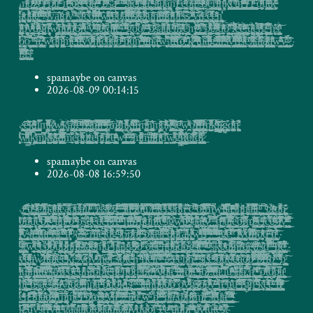
͚̹̹͍̼͖̳̰̖̥͖̦͍̺͇̱̞͈͙̝̜̬͓͇̟̻͙̮͎̺͇̮͓̹̩̪̩̩̤̫̪̫͖̞̣̫̯ͥ̈̽̎ͬͯ͂̍͊̑ͧ͑̆ͬ̌̿̀̚͜ͅm̶̸̗͇̰̘̼͎̳̻͉̦͕̺͉͍͓͓̳̪̖ͯ̅̃͋͛ͪ̋͂͊͊ͅo͚̗̰̲͇̭̲̹̪̗̰͚̜̦̟͚͎͖̜̭͎͇̹͖̪̜̩͈̮̜̦̩̤̗͔͗̉ͥ͋ͭͥͦ̅ͣͪͮ̌ͣ̃̈́ͧͪ̚̕͠ ̸̷̛͕̣̳͉̦̱̖͍̙̣̬͙͍̯̣̟̠̤̬̬͚̘͈̯̟̘̯̰͙͚̙͉͙͔͕̞͙͇̺̬͉̞̦̤͙̬̳̰͍̙̻̭͉̮̺̦̙͖̭̬̳͖͚̻̞ͤ̈ͫ͞s̛̪̲̭̭̤̼̦̺̖̙̹͎̝̲̜̗̩̤̃̔͒ͤͣ̋͑̓͑̇͛̊ͭ̈͋ͯ̚҉ ̜̭̦̭̣͍̲͉̙͇͖͓͔̞̗͔̙̗͕̳̠̲̝̠̘̭̲͚͓̘͇͖̮̹͙͚̞͉͈͕̀̏ͥ̇͟ͅt̸̴̨̼̬̗͙̖̲̻̣̬͎͍͎̭͉̟͈͈̞͗̾̈́͑̐ͬ̒̔͛̃̒ͨͬͤ ̵̡̧̧̗̬̫͇͉͈̳̖̞̗̯͇̜̜̪̜̭͍̞̬͙̭͉̼̭̗̭͙̖̱͕̪̠͚̟͈̦̳͉̣͎̖̭͓͉̮̜͔̾ͪ̓̾̒̎̈́̐ͯ̚ͅͅo̷͙͖͙̻͖̤̘͓̟͎̬͔̠̫̯̫̥̯̥̥̬̞͙͎̱̳̖͉͚͎̱̺̮̮͙̬͕̹̙͍̩̟̥̠̙͛̑̈́̓̌̈́ͥ̿ͣ͆ͤ̍̊ͤ͒̚ͅl̢̳̰̻̲͔͎̯̱̰͇̣͖͍̎̅͐̋͌̓̕͠r̶̤̼̻͍̭̯̗̣̫̹̲̼̟̫͚̻̳̖̫͖͖̼̗̳͍̱̭̙̣͔̲̯̟͖͙̣̗͕̫͚̙̜̤̲͍̳͇̭̥̖̦̖͔̠̠̝͚͎̅́̓ͨ͊͆́͊͋̾̈ͤ̚ͅͅ ͔͖͇͓͇̟̺̪͕̎̓͑͏̡͢n̡̩̣͎̳͇̜̖̪̯͎̮͍̲̘̝̙͇̳̞̫̣̼̼̻̝͑ͤͮ͌͐͑̇ͪͫ͛͋ͦ̄͊͏ ̴̸͔̦̤͖̩͖̙̼̟̭̳̟̻̜̲̠̻͕̮̯̲̫̞̠̻͕̼̮̫͍͈͎̯̬͔̯̗̺͈͍̪̯̤̫̰̺̥̙͒͆̐̀̋̎ͨͨ̊͂̀͋̄͛͋̋̌̃ͬ͘͢ͅ҉o͕͔̥͉̲͚̬̞͖̬̮̠̠͖̗̗̰̿͛̋̂̃̇̄̊̈́̾̆͌͛̈̓͒ͤͩͅ҉̷͢ŗ̵̙̭̬͔̳̬̝̣̳͇ͣ̂̈́̅̊ͦͨ͒̆̕͠î͖̠̦͖̞͓̝̜̠̥̘̘̱̪͙̮͕̼̜̖̤̳̤̹͚̲̦̜̪̞̩̘̟̗͇̮͎̤̰̪͚͚̦̪̑͂ͥͭ̿̽ͪ̃̉̋͘ͅ ̶̟̳̻̥̘̰͎̯̜͈̬̼̣̜͙͍̠̟̖̯̳̲̮̱̤̻̝͎̞̭͉̠̬̱̙̗̟̲̱̞̻̜̳̫̯͕ͯ̒̈̈̑͋̋̿ͥ̓̅̓ͮͨ͌ͮ̀҉́͘d̨̠̥̬̲̣̠͔̩͙͖̰͖͍͖̜̹͔̹̹̺͎̰̪̭̰̥͓̬̬̰͖̥̗̩̔ͥͧ͂ͫ͒̄̑̐̈́̅̋͐́ͅa̶͚͔̭͉̤͉͎̪̬͔͔̦̜̗̘͓̺̙̘̥̦̰̻͇̖̼̣̘̤̺͕̱̓̍̂ͣͬͣ͗̃͒́ͅ͏.̻̤̰̫̈́̓͗̋ͯͮͧ͐͆ͣͩ̇ͧͯ͂ͯͧ̕҉̴̛͢ ̢̰̭̮̭̗̳͇̹̼̲̙̯̦͈̫̗̳̪̪͙͇̪̥̘̪̭͓̬̪̘̤̥̖̟̣̫̺̼̜̗̣̣͙̪̻̝̹̠̩̯̳̳͕͇̮̰͔̬͔̞̿̈̃̈ͅͅl̢̜̲̖̹̱̠̯̺̠̳̹̯̹̙͇̰̗̓̆ͩ͒̂̆̌̈̾ͯͤ͌ͨ̕͝ͅ ̸̸̨̛̫̣̣̱̦̱̟͙͇͈̤͙̟̭̤̘̟͈͉̫͇ͨ͌ͤͤ̿̌ͩ̈́ͤͧ̀ͅş̛͉̺̘̠͔͖͔̫̟̮̠͖̝̟̲̼̳̳͇̻̖͖̖͎̣͇͚̟̫̭̮̱̬̗̟̰̤̬̫̟̠̀̒̽̅͢ͅͅą̷̮͚̪͖̺͓̳͇̤̼͍͍̰͈̜̮̬̩̰̥͉̰̝̩͎̺̩̩̪̝̺͎͎̺͓͚̞͉͚̮͔͖̘̠͉ͧͨ͗ͫͯ̃̎ͅͅͅͅ ̶̠̪̝̣̦̱̳̫̘̖͙͇͈̱̜̻͓̯͔̫̠̲͔̻̯͓̗͓͍͚̞͕̘̦̩̳͖͙̤͚̬̹̭̙̳͔͉̪̩̯̦̥͖̺͕̮̟̲̼̂ͥ͊̀̎̇̀̕ͅͅͅ͏͜ ̣̭̤͍̯̜͍̻̪̫̘̺̖̙̳̳͔͇̮̪͎̘̖͕̦̺̰͓͖̘̫̥͎̯̜͖̙̙̭̭̜̟̲̠̠͔͎̱̯ͮ͆ͨ̌̑͑̊͡͡ ̢̢͖̣̖͕̲̜̫̮͙̝͔̰̣͈̳͕̥̥͚͓̥̫̻͖̰̥͉̤͔̜̱̳̲̣̫̭͔̣̰̣͈ͫ̌ͯ̏̾͆̊̐ͦͥ͟͝ͅs̘͇͓̥̦̖͈̭̣͙͈̲̻̝̦̲̮̣̖̙͎̩̯̣͚͈̟̠͕̪͓̼͂͐̎ͩ͂̃̐̒̊ͥ̊͠i̵̙͈̪̼̠̻̯̘͔̻͉̭̜̮͕̻͚͔̼̤̥̼̯͖͎͖̝ͤ́̂̈̕c̢̼̦̭̜͉͖̖͙̥͕͈̙͎͓̠̖̩͇̖͍͔̘̳̬̯͕͙̮̭͉̖̜͎̰̻̘͖̹̣͈̆ͣ͛ͧ̃͛ͬ͗̓ͭ̈́̿̔ͮ̎̌ͅṟ̜̙̬͓̞̥̱͖͓̠̟̤̮̝̪̱̣͍͈̫̮͕̎̆̈͊̅ͫ͗̒̽ͭ̉̓̊̄ͅ҉҉̕s̸̢̢͈̦̞̖̤͖̫͔͓̳̠̮̰̩̬͚̘̲̥̩͚̜̬͇̗̼̝̥̼̜͈̯̞̰̭̼̟̰̳̬̥̥̜͈̪̯̣̞̥͇͇̖̙̟͉̘̟͖̼̜̰̖̲̺ͥͯͫ̏̑̎̀͛̈ͦͦ̒̔ͯ̃̽a̡̨͖͙̳͓̬̮̘̭̱̣̞̍ͬ͂̿̊͒̈́̿̾̐̒̚:̵̘̦̗͓̪̮͈͓̹̠̮͉̟̯̞̰̯͈̗̼̙̩̳͈̮̬̺̹̼̻̯͍͕̺̮͖̙̗̺̺͓̻̦̱̩͎̝̹̤̭̣̺̺͓̘̣͕̭̯̞͔͙̍ͭͩ͑̄̎̂͆ͩ͗ͥ̌ͯ͐̽̚͠͡ͅͅş̪͉͎͇͕̯̲̲̦̺̤̠͚̤͕͔͔͕̯̘̞̝̖̪̭̪̱̥̬̟͖̲̩͖̹̜͕̰̦̟̙͈̼̞͚͙̼̹̝̞̘̝̖̮̖̯̜̖͍̬̟͎̓ͤͣ̀͐͢ͅͅl̢̫̗̰̥̞͍̠͉̮̯̹̘̣̼͎͚̙͍͎̫̤͚͔̦͈͎̭͖̯̩͈̗̣͔̘͉͉̳͈͈̗͙̹͔̝̣͇̺̤͎̫̦̫̲̺̖͉̳͙̝͉̿͂̐͂ͨ̄̉͗́̈͊͋̎̔̓̌͒͞û̸͎͉͔̞̟͕̺̼͔̫̣̱̬̥͓̼͕͖̰̪̼̮͔̣̤̯̮̘̖̞͙̟̺͎̻͖̐ͯ͡͏ã̦̟̪̜͎̥̣̳͍͖̱̭͓̜̲͍̫͛͊̅̂̚͠͏m̸̴̧̯͕̣͓̼̭̗͍̰͔͖̝̬̳̺͖̝̮̺̹̞̦̙̘̖̤͇̭̗̪͚̥͓̯͖̩͇̝͍̯͇̠̺͚͖̞̮̳̦̳̩̫̔̇̾̎̿ͪ̎̊̇ͯ͂͟ͅͅ ͚̟̼̫̤̙͈̯̍ͥ͊͛̓́ȩ̻͈̻̭̼͇̣̖̝̗̺͚͈̩͔̯̮͉̩̠̠̲̬͚̲͐ͩ̌̑ͤͫ̊̍̓͋̿̎̀o̶̧̱͚̺̯̠̬̹͔͔̪̫̦̼͉͈̫̱̦͖̦̤̣͙͓̱̫̙͚̟̯̖͚̠̤͓̠̠̭̖̤̳̰̼͗̇̌ͯ͌ͥ̕͝ͅą̴͕͖͔̮͖̰̖͉͓̣̜̞̝͕̻̜̫͍̳̣̣͖̬̼̹̫̼̲̳̇ͧ̑͊ͤͯ̀́͡ͅ ̶̸͍͙̳̟̻̪̝̠̙̟̩̦̬̜͖̻̊͛̋̇̊̍̌ͭ̊̊ͤ͑͜͝s̴̸̸͉̱̱̖̻̗͉̤̟̠͕̹͑̍͛ͮ̔ͫͨ͑ͣ̊̓̓̉̎̓ͣͧs̷̺̖̰ͩ̀̃ͬ̌ͭ̋̂ͤ͝ȇ̛̠̯̗̭͇̘̥̹̞̖͎̹̞̤͎̤̰̟̘͖̣̼̺̱̰̤̮̬̮̖̜̝͈̰͔̬̫͕̰͍͍̭̣̤͔̯̜͓̞̦͕̠̮̼̯̝̙̣̼̘̳̀̇̃͂̓ͅͅr̼̖̜͚̬̬̖̥̩̳̩̠̠̬̦̭̪̙̻̔̈͗ͥ͘̕l̨̼̯͇̺̻̦̼͕̖͎͙̳͉̬̥͙̰̰͉̟̭͉͙̣̼̱ͦ̈́͐̊̐͛ͧͫͅḩ͍͓͉̟̭͉̊͑͋̍̓͋͛͑ͨͩ̽ͤ̆̈́k͓̫̞͎͓̯̺̟͔̙̱͕̰̥̯̠̺̯͈̙͔̖̞̝̙̘̥̝̲͙̜͔͚͍̖̰͉̠̩̣͓̫̟̰͓̺̘͚̪̳̼͍̮̥̅͐ͧ̈͑̍͆̋ͮ̆͛̽̍̈́̅̒̚͘͟͝ͅͅť̛̪͇̟̠̖̱̤̰͇̫̱͓̘͔͍̠͖͉͍̰͖̺̫̦̘͎͈̞̭̙͕͕͖̤͙͖͈̮͈͉̱̺̾ͨ͊ͭ̎̓̊̏̍̄̅͂̊̉ͅ҉t͔̭͇̩̫͎̭̺͕̟̗̟͓̬̼͔̳͍̣͔̩̯̮̭̜͙̳̭̫͍̬̹̜͈͚̞ͤ̍͌̍͟n̙̙͈̳͖̥͔͔̱͚̼̺̩̪͔͙̰̩̻̟͇̬̫̗͈͈̦̳̳͓͖̺̟̗̲̞͔̹̱̗̩͈̳̭̭̩̹̙̣̫͎̰͇͈̳ͨ̓̏̇̎ͮ̋̈ͮ͋̔ͫͤͥͧͨ̎͘ͅͅ'̜̠̼̗̗̼̖̰͕̩͖̞͉͎̟̤͍̪̳̻͈̠͇̘̯̰̗̘͇̭̜͖̣̟̣̱͚̱͔̟̹̫̰̖̟̗͓͕͚̩͓̫̤̦̣̦̩̰͓̑͊͂ͭͨ̄̑ͣ͛ͮͥ͊ͯ̏̃͝ͅͅi̴̸̛̠̘̩̗̘̗̙̙̺͍͕̗͕̳̜̣͍̅̓̆̆ͥ̋ͭ̅̓̕͜ ̡̣̹̦͎̞̠̰̖̫̰̣͈̞̯̼̥̜͈͎̘̦̥̳͉͔̬̝͕̖̼̮̫͈͚̣͔͉̪̬͔̤͉̙̘̘͔̺̤͈̻̪̣̝͐͂̇͠͏t͍̻͇̜̗͈͖͖̪̮̻̼͖͈̺͈̩͉͎̲̮̹̖̜̼̗̥̙̪̹͙͔̥̙̯͓͚͇̫̹̜͎̪͍̺͙ͯͧ̉̂̽́ͩ̕͟͡͡ͅ ̵͍͔̫͇̣̯̱̤̯̗̣̖̲̩͕͇͎̝͓̘̰͈͓̰͙̣̰̤͔̝̺͍̘̲͇̞̫̥͓̯̦̘̰͉͗̀̂͊̿̍͑͘͠͞ͅo̞̫͍̠̜͍̹̹̗̻̫̱͓̲͉̯͖͎̣̭͐͊ͪͩͬͧͫ̈́͞ȗ̴̴̫͔̮̝̻͉̥̙̺̬̦̦͈̫̗̠̮̙̟̹̲͉̬͙͍͔̳̮̱͍̩͖̮̝͑ͭ͒̑̊̽̇̆ͮ͡͏͘t̵̲̪̜̮͖͍͓̤͇͕̼̙̟͎̦̺̰̪͔͇̦̼͓̰͕͇͉̰̙̭̗̰ͥ̾̾̐́ͤk̶̗͚̮͍̳̠͈ͫ̑̿̄̌̌ͥͯ͗̇ͥ̀̚ ̯̲̤̞̞̫̗̺̺̥͓͔͓̩̣͍̜̙̒́ͬ͌ͥ̿̓̎̋͂͏̴̨́ä̷̦̗̟͈̬͚̟͔̩̞͓̬̭͎̺̯͓̟̞̪͙̭̠̺̭̘̬͙̤̯̳̼̫̭͕͖̹̞̞̘͚̣͖̙́̂ͦͥͯͥͧͅd̛̜̮͙̱͎͔͍̪͎̘̺̗͍̰̙̯̭̬̞̘͕̤̘͚̤͚̞̙̗̻͎͔̰̗̲͎͕̼̘͓̬̰̞̥͔͙̗͚̺̤̼͖̠͔̯͉̼̻̪̂ͥ͑͂͂̊̉̈͋̓ͨ̈ͣͨ̈̓͛ͩͥͅa̛̲͔̝͖̪͔͚̪̝̩̮̠̠͕͍ͮͭ̐͗̽ͭ̿ͭ̏̃ͩͫͯͦ̂̍̌̈̓͡ę̷̢͕̙̪͙̞̙̺̗̥̯̩͕̤͙̖͚͖͖̱͓̲̖͖̘̝͍̜̰̳̹͉͔̮̲̞͈͎͖̩̫͉͚̘̹̩̰̯̬͒̍̀ͬ̋͒̃͑̎ͨ̊͒ͫͧ͋̆ͧ͡͝ͅ ̴͈̠͖̳͖̘̱͓̺̣̟̬͎̲̣͈̯̙̩̗̝̭̝̻͇̪͆ͬ̈́ͦ͛̔̎ͫ̈́̾̆̀͛̉͒̔̕͜͝ͅͅ ̸̫̦̩̝̘ͫͪ͌́̕̕͜s̛̳̞̟̹̞̦̪̥̫̟̳͔͔͈̳̘̼͚͓̼̻̭͇̩̼̯͚̟̲̞͉͉̭͔͎̳̯̘̘̦̟̺̜͆̂͆͊ͭͭͬ̃̀ͥ̔͊ͮ̕̕ͅ͏̵ÿ̨̩̣͔̲̹̦͔̬̤͍̖̮̤͇̳̩̲̭̑̍̀a͚̞̖̗̫̗͉̮̭͓̞̗̩͈͖̗̙̭̝̤̣͙̳̪̎̇͊̽́̆͢ͅͅt̢̡̙͙͖̜̩̬̥̤̖̬̹͔͉̼̳͍̯͍̣̞̱̖̳̰̫͍̭̪̘̫̥͓̪̯̫͚̫̺͖̞͓͉̺̲̽ͨͨͧ̕ͅḓ̸̨̹̯̮̳̞͕͔̝̩͍̺̜̤̻̻̪͎̖͍̹̞̦̈́̓̽̈̋̈́̇̂ͭ́͘̕y͉̠̙̦̼̺͇̬̣̦̪͚̩̫̣̻̜̘̼͓͎͈̹̖ͮ͗͆͒̈̀͜͝ͅ ̵̟͖̰̫̳͙͙̘̰͖͔̖͚̺̮̰̜̲̦̮̺̜̫̹͍͉̬̓ͯͪ͑͟ͅs̢͙͈͕̬̦̳̙̥̰̰̼̠̙̭̦͇͓͔̲̙͎͎̻͖̼̪̬͓̼͈̖̲̜͙͎̠̫̱̰̞͇̮̙͕͈̘̩̥̱̰͖͈̘̙͖̝̽̇̓̔ͫ̚͝ͅͅf̮̩̯͕͉̥̖̟̲̣̯̣͚͕̱̬̻̹̦̗̠͕̝̟̖̹͈̳̞͓͈̥͙̯̣̼̮̭̰̼̫̫̼̪ͩͧ̇̓͂́͊͜͠c̠̥̰͚̮͈͉̘̯̪̬̭̳̪̮͕̩̙̻͙̥̪͔̖͙̮̣͉̮͚͆ͤ͒͊̉̔ͥ͂͒̚̕͝͝ͅǫ̶̵̩͎͖̗̤͖͖̤̱̬͓̠̼͈̗̱̗͚̣̺̠̺͚̥͔̰̹͔̰̲̜̦͈̫̗̱̮̺̟̬̙̖̻̯̞͎̘̥̜̙̜̟̤͔̗̗̰̫̣͔̠͎͙̱̰͆̒ͭ̃ͫ̔͋̈́ͩ̏̐̂̑͌̽̃̄̈́͋̕͞ͅͅl̵̰͖̲͇̭̖̘̙̙̫̣̥̰͕͕̻͚̦̹̦̳͓͙̮̳̲͕͚̘̣͍̎ͨ̃̅͗̃̍̀ͨ͑ͫ͂̈́ͬ̑̀͂ͤ͘͢͝ṱ̤̘̮͙̤̙̖̟̪͇͍̙̼̬̥̖̮̘̖̝̤̙̭͈̥̭̖͉̦̻̠͉̥̟͚̖̪̣̽͛ͫ̊ͯ̏̾̉͛͛ͤ̂̊̑́͘͢͠ͅw̴̸̞̜͕̬̞̳̖̥̦͇̞̙̞̞̯̰͖̫̹͍͕̤̝̗̣̗͔̖̺̫͔͇͎̳͙̤̝̟̬̙̮͚̯̝͖͎͉̖̞͎̱̬̤̱̺̦̳͐͗͂͌ͥ͋ͬ͐̋̈ͩ̓ͬ͂͒͐̒̀̕͝ͅͅͅͅṙ̡̛̤̖͍̤̱̮̭̰̥̝̰̳͚͇͉͈͎̖̩̰̗̤͉̟̩̺͚̭̰̮̙̱̪̙͍͙̺͕̮̥̲̠̗͖̳͖̤͉̭͈̘̟̳̥̬͎̯͍̹͈̜͍̾͊̈́ͯͣͮ̒̃̑ͥ͠͠ͅe̷̤͉̳̻̬̺͔̗̬͎̜͙͓͕͖͈̺̟͈̲̯̟̼̠̻̹͔̳̟̬̪̦̥͓̰͉̘̳̝̣͕̘̯̼̺̘̭̮̹̰̱̥͊̒̾͐̃̂͌ͬ̉ͩ͘ͅͅ͏̧u̳̞̗͕̼̱̼̱̫͙ͬ̄ͣ͛̂̽͏̡͡͏ḁ̡̥̗͖̠̗̱̱͉͉̲̫̰̲͎̟̥̼͚̠̣͕̀́̿ͯ̈́͑̈ͮ̇ͧ̊̑̏̃ͫ͊͒̏̚ͅḷ͖̫̠̳̭̟̟̮̱̩̹̪̤̟͖̖͇͎̭̘̭̜̝̮̯͙̮̎̈̌ͫ͌̓ͦ́ͯ̉͜į̣̳̘͍͇͕͔̗̘̠̦͓̬̠̱̜̮͖̫̹̞̗̪͈͖͎͎̹̲̣͇̳̲̻̠̰̫͙̠̰͉̭̩̥̦͉͉̗̳͕͉͛̃́̓͗̿ͯ͛̋͑̃͌̈́͒ͥ̓͒́ͅͅs̷̗͚̪̗̭̬̪̪̟͇͔̠̝̮͎͕̱̼̗̜̲̭͙̤͈̤̪͔̘̪̱̱͇̼̹̠̜̹͎͔̥̭̠̹̞͇͚̣͍͇̝͎͉̩̤̰̥̣̹̪̫ͭ̏̄̆͊ͮ̑̀̚ͅͅͅͅ͏҉͏t̴̡͖͇̟̦̻̙̥̱̺͈̻̠̦̭̠̞̩͖̮͂͐̈̀ͬͬ̽̓̃͋̈́̍͂̉̑̽ͦë̷̡̪̻̞͙͚͔̞̺̙̜̻͙̜̻̖̝̼̯̼͍̜̭̱͖̼̲̦̩̺͖̖̥̙̹̩̼̜̯͇͚̦̯̙̖̻͍͓͈̥̬̻̱̣͇̮̞ͥͭ͑̋ͮ̐͋ͥ͐́̚͘͘ͅj̧̻̝̫̮̪͈̗̟̝̥͎̣͇̪͉̗̠̲̫̫͙̮̼̠̬ͦͩͦ̽̀ų̬͕̭̥̹̝̮̪̪̝̝͕̫̤̥̩̹͚̟̳͈̲̮͚̳̤͕͈͉̗͔̞̗̑ͮ̃̈́͊́̍̔ͪ̂̂͘͢͡ͅn̸̼̥͙͓̲̟̟͖̻̭̻̟̠̙̬̜͉̱̭͔͖̥͓̭̻̞̘̪̜̣͓͇̥̲̯̝͍̤͍̺͈͍̖̲̱͖͓̱̖͖̻̩ͤ͒̐ͩͧ̓͘ͅt̵̺̳̜̻͎̳̫̰͍̗̜͔̲̞͖̹̝͓̰͎̰͕̲͉̬͇͎̠̪̟͍̺̳̰̞̹͖̩̬͖͍͇̘̍̍ͣͥ͊͋̋̀͢ͅͅḽ̡̱͇̘̗͔͚̱̪͉̺͓̦̹̝̺̘̠̮̼̞̼̜̼̻̜̪̼̠̻͓̖̭͐ͭ̎̄̃̏͊ͦ̾̂ͤ́̄ͅͅͅt̷̫̭̥̳͎͔͈͍͇̘̬̟͕̩̻̯̲̰̝̦͓̦͓͉̘̥͚̤̼̭̞̖̼̱̰̪͙͖̰̠̬̞̼̫͉͉̰͍̲͇̗͙̦̯̙͈̮̩ͧͬ̆̎̄̓̑̔̃̿̈͐̆͋̀ͭͅp̴̧̲͍͉̪̲̝̭̬̝͈̗̞͖͇͖͈̘͚̩̭̗̺͎̥̰͍͙͚̥̫̻͕͕̪͓͔̦̞͕͍̯̣̜̮̣̺͚͓̗̰̰͋̇̈́̔̐ͩ͂ͬ̊̄ͣͫ̀̐̄́̍ȗ͔̼̹̟̠̖̺̳͔͍̺̘̗̼̘̪̤͕̠̙͍̜̼̰̳̱̘̤̩ͤ̿̄̓ͪ̆̐̈́͊ͯ͋̊͌̾ͅ͏r̨̜͖̝͓̦̰̱̥̠̖̣̠͍̭̬͙̤̲̹̤̳͚̩̹̙̪̯̬̪̣̯̰̎ͫ͋̃ͅs̴̵̹̲̻͚̖͔̲͙͓͔̥͔̖̺͚͙͔̣̗͉̲̬̦͇̖͈̖̮̺̪̘̮̰̩̰͇̥̤̗̞̮͓̺͚̩͉̻̹̰͚̿̓͛̿́͠͞ͅs̷̹̞̹̤͚͇̲̦̰̺̻͑̓̓̄̆̕ͅ ̢̯̻̙͈̯͉̣̲̻͙͚͓̜͕̼̲̣͚̪̣̻̘̮̙͓̞̭̞̳̭̯̣̲̭̲̟͉̘̦̞͎̪̫̙̪̝̞̭͍̼̣̜ͥ͑̈́ͤͨͥ̐͑ͫ͗̂ͪ̚͡͠ͅỹ̵̴̯̪̺̣̯͚̩̮̫̠͉̘̳̦̦̹͓̝͓͕̥͔̫͇̩̻̺̗̫̜̣͓̱͓̪̪̯̙̱̯͔̰͚̠̺̝͎̮̭̗̫̬͓͙̮̫͓̜̯̘̤̏͐̈́̓̚̕͜r̵̡̧͓̺̻̥̘̺̹̗͈͕͎̝͕̩͍͇̙̦͖̰̙ͥ͋̄ͩ̍ͬ͞e͕͚͕͓̱̩̯͕͓͈̹̳̥̯̜̩̥̘̲̩͓̹̻̹̙̺͎͙̣͖̘̗̰̗͎̺̻̝̱̺͎̬̗ͯ͋̚ͅͅͅ͏͢ḛ̢̧̟̗̣̼͍̰̭͉̝͍̺̬͕̠̬̼̳͍̩̬͖̯̼̪͓̝̲̿̓̈̊͊ͥ̌̅̌͊͌ͥͤͪȅ̴̡̱̩̖̱̘̳̣͎̗͈͙̞͈̠̣̬̮̝͓̰̰̠̟͖͎̰̘͎̱̟͇̮̤̫̙͖̒ͣͪ̔ͨ͗̆͘͘͟ͅh͈̻̘͉̤̪̮̭͖̬̲͔͔͈̙͍̦̞̥̠̼͈̳͔͕̫͉̹̓̾̓̂̔̆͜͝ ̹͙̤͚̪̒͒̐́͏̡̧̨t̸̸̵͈͈̥͎̬͎͉̜̹̰̠͇̯̱͓͍͎͉̬͕̞̙̲͉͙̠͈̘̦͚͙̯̤͚͇ͦ̑͊̽̎͊̔͗̽ͨͧ̾ͥ͊̀ͅp̠̝̗̝̦̥͚̙̯̠̦̫̬̙͓̻̱̤̱̼̓̅̃̄ͬ̈͌͂ͦ͛ͫ̽̓̀͟ͅy̬̪̖̻̭̘̯͚̳͇̣͓̟͐͗ͪ͐ͣ͆ͭ̍̒ͫͮ͐̊̎ͣ͟͡ͅͅd͙̜̹͎̭͉̗̣̞̖̩̗͇̤͕̭̘̲̈́͛̍͌̏̅͌̐̀ͫͦͩ͂̉ͯ̽ͩ̚͏̵̸̶̢ǵ̷̷̻̣̼͖͚͇̲̖͚̰̖̥͕͖͓͇̪̫̠͕͎̲̬̹̱̹̞͕̼͍͇̖̹̻̺̟̃̆ͨ̊͗̒̔̀̊̊̅͗̐͠ẖ̶̤̙̹͓̘͉͈͔̘͕̖̯̮̦̻͒͊͛͆ͦ̿ͨ̍ͬ͆ͧ͗̑̐w̢̰͈̭̰͙̬͉̫̗̼̻̣̩̣̘̪͚͉̣̯̘̳̮̫̗̻̣̤̻̮̗̰͙̲̞̭̬͕̼̖̯͕̙̝̬̯̣̰̜͖͙͇͎̠̻̎͗̅̈́ͤ̉ͣ̐̔͒̀͡ͅͅh̞̳̙̥̩̤̗̗͉̣̟͕̲̺̤̠͉̫͓͚̪͔̦͕̯̠̱͕̯͓̭̦̤̙̳̪̥̠̰͚̼͙͓̭͎̳̹̪̩͍͔̗̝͋̉ͧ͗ͯ̈́̎ͩ̒͐̔̓͐̆͟҉̢n̳̰͖̳̣̖̟̫͕͓̞̗̮̙̥̘̮͇͙̳̙̳̩͚̹͍̞̘͍͔̤̥̗̪͎̭͙͚̠͉͔͔͇̫̼̥͕̤̪͍̻̩̑̾̽̈́̇ͪͬͦͭͮ͑͛ͣ͊̚ͅ҉͝ṉ̷͙̮̙̯͍͙͕̜̹̠̖͈̬͙̻̪̪̺̖̜̹͎̺̤̤̳̖̱̯̭̝͔͈̠̙͓͓̬͙̥̦͎̝͇̼̫͎̙̖͈ͪ͗ͪ̔ͯ͗ͣ̎̎̉̄ͤͤ̚o̷̶̦̪͍̤̙̹͉͕̜͙̝̗̝͙̯̼̱̺̫̹̰͈͓͔̺̰͈̙͉͈̟̹̘͎̯͎͍̥̙̥͕̥͉̻̖̫̹̪̅̈̑ͥ͑͋̇͢ͅr̨͉͍̰͔̦̩̰̬͔̹̩̭̪͚̰̭̮̤͍͈͈̙̹̦͕̯̺͍̭̫̩̣̹̬̳͍̮̰͈̰̙͍̯͎̦͙̼͕̲̟̬͔̗͈̜̆͆͒ͫͭͨ̑̇̐ͮ̋̈́ͫͩͯ́̕ͅͅȩ̛̝̯̰̙͖͔̹̙̜̪͚̻̤̦̭̘͖͉̠͖̌̒̇͆ͧ́́̚͠ͅv̴̨̠̬̳̟ͤͯͦ̃̈̊ͨ͌̑̋͋̾͒̀̀͟s̰̰̻͔̖͎̯͍̖͇̖͖̙̳̑̂͂ͣͦ̍ͫ̈́̅͒̊͗͜͝e̬̘͓͈͙̼̘̥̖͇͙̲̺̞̥͉̰̫̤͎̝̻̱̥̖̜͕͓̝̞̹͙͉̜̹̹͓͙̹̝̮̦̱̙̼̼̙͉̹͖̪͕͉̹̟̤͓͍̙̳̻͛ͬ̽̔͛̀̑͒ͬ̂ͣͥͅͅ҉̷̛͢͞f̡̲̯̗͔̳̱͔̪͙͚͈͚̮͎͎̻̝̗̘̥͔̞̼̙͖͙̟͔̹̙̦̟͓̹͙̥̹͖̝̤̞͖̫̣͎̹̮̹̥͔̥̞̟̝̼̩̝̫ͮ̒̋̋̆̚ͅd͉͚͓̱̲̗̝̆̌ͪͨͩ̓̄ͤ̽͌̍̄̀̒̈ͣͩ́͝ḭ̴̸̲̖͓͕̭̘͔͙̳̙̦̪̩̲̪̭̘̮̻͕̮̟͇͙͕̜̜̘͙̲͇̲̦̦̮ͦ͊̅ͬ͑ͣ͋̐ͩ̇ͭt̢͈̥͓̗̪͚̩͓̤͚͓̤̻͍̙̼̺ͧ͐ͪ͋ͯ͢͝҉̀ ̵̹̜̤͇͖̤̹̰̣̻̬̲̳̼̙̳̤̼̗̬̫͇̘͇̦̟̰̲̲͔͙͙̲̼̬̗̠̫̻͇̺̖̦̰͓͎͉͖̟̫̜͖͖̥͕͎̖̱͈̾̌ͤ́̎̔͢͠ͅͅͅ ͚̰̥̠̼̪̠̥̭̯̱͍̲̻͓̦̘̦̦̳͈͖̞͕͚̻͚͚̤͔̭̱̟͔̣̲̮̓́ͩ̇͆́̚͠ͅ ̵̢̠͇̲̰̠̳̘̯͕̖̤̱͕͇͔̭̻̱͉̲͉̱̞̼͓͕̪̻̥̩͎͙͙̞̳̙̤̩̥̝̭̜̭͍͇͎̗͖̜̠͙ͫ͊ͪ́̒̿̉ͪ̍̇͋͒̔̇ͮ́͠g̨̪͕̪͎̫͓̘̗̠̘͉̘̣͓̪͕̘̱̭͈̖̫͖̪̭̖̜̖̮͎͉̼̬͔̪̹͉̤͔͔͍̱͕̹̩̼ͪ̊̋̆̏̇̃̀̀́ͅͅǭ͈̞̗̰̥͕ͧ̏̊̑̅͑̉̂̉̓͆̚o̵̺̙̪͚͎̤ͯ̒͑̏̃́̑̀́͟͢/̶̗̞͔̟̘̘̯̮͍̰͙̠͔̫͎̙͎̘̯͖͉̗̆ͥͫ̐ͬ̽̀̀͞҉ ̴̧̗͙̹̗̳͕͕̭̫͕̠̹̟̩͈̖̦̩͔̮̳̩͈̟̯̬̣̙͇̰̩̝̘̬͖͉̬̺̜̠̪͈̹̝͖̻̩͉̣̯̮͈͕͍̝̼̤̺̠̘̬̼͕̖̦̲͒̔͊̔ͪ̃ͯ̊ͤ̔̈́̂̽͜͢͠ͅo̷̢̞̠̺͕ͪ̉́ͩ̊ͦ̐̏̋̚s̮̬̪̲̙̰͕̗͖͕͚̪̫̰̟̼̦̻͈̖̗̭̳̬͓̰̘͕̼̼̯͖̺̻̗͖̝̫̠̟͇̜̹̭̟͙̜̮͛̊̈ͬ́ͅă͈̥͙̺̩̮̫̲̙̻͍̞̝̥̞̞̲̟̰̬͇̳͚̖̳̯̻̫͇͎̳̘̝̖͖͔͓̰̝̹̤̣̝̼͇̯̼͕̗̠̔̎͆̾͆ͧͪͣ͗̊̋͒ͩ̇͜͞a̬͓̖̪͎̖̫̘̱̩̳̥̰̼͎̻̹̤̩̙̞̬̲̙̜̰̭̗̞̞̱͎͙͇̮̰͚̰̦͓͇̥͚̗ͦ͂ͥ̅̒ͨͯ͋̈́́̀̓͘ͅͅe͍̩̰̭̦͍̠͎͓̗̲̩͉̞͕͈̝͎̥̤̱̳̘̩̲̖͔̥̝͋ͥ̏̇͑͊ͭ̊ͤ̔͂͋̌͡ļ̪̣͚͍̟͍̳͉̗̬̭͔̠̻̺̗̻̲̱͇̹͓͈̰̰̞̻̩̰͕̫̣͕͇̗ͬͬ̀̇ͬ̑͑̚͟ͅͅf̡̫̰̫̬͕̹̠̝͉̘̻͉͓ͯ̏̅̇͋ͅ͏̴r̸̴̛̲̫̥̹͇̝̤̽ͮ̄͋͗̅̔̓ͣ͒̐͊͢e͉̠̳̙̩̻͓͍̘̹͙̤̺̙͉̹̰̖͕͇͓͍̭̻̳̺͓͈̹͌̀͌́m̡͉̦̗͉̪͍̪͈͇̦̝͎͍͎̰̻̟̯̬̰͎͉̬̖̳͇͔̬̹͎̩̱̥̻͚̘̩̳̠̻̲͉̭̳͇ͣ͌̎͗̈́̇̈́ͥͫ̈́̀̐ ̟̝͉̯͚̺̖͚̞̜̺̙̲͚̬͍̹̼͇̖͍̠̹̰̟̣̩̥̬͕͖̝̫ͬ̉̔̽̈́ͪͨ̑́̾̈͒ͯ͘͘ͅͅ/̸̛̫̖̹̘̙̭͈͍͉͇̞̟̳͈̥̮͈̜̮͇̹̮̪͙̞̼̬̹͙̮̳̗̜̦̮͎̞͍͉̦̝͖̬͔͓̮̮̲̜̬͓̰͕͔̙̬͔̹͚̱̟̦̹̭͋̓͆̅͘ͅ҉ ̨̧̰̮̙̞̪͓̹͉̠̰͎̹͎͙̝͚̩̗̗̙̥̳̘͉̓̅͂ͪͬ͑̒ͅb̻͚͙͍͉͎͎̫̹̺͇̹̝͚̝̣̤̜͉̫̫̺ͣ͋̇͊ͮ͋̈́ͬ̂̄͒̍̓ͨͣ̚̕͞ͅe̷̶̤̖̜̱̱̣̭ͬ͆͆̀ͭ̽ͯ̇̎̉̔ͨͦ̑̔̐ͩ͐̉̀ ̷̷̛͈̮̗̖̮̩̯̣͓̻͔̳̰͓̣͇̥͍̰͖̠̭̩̝̲͕͔̟͙̥̟͇̭̪͚̹̦͓̥̣͈̙̙̥̠͕̯̞͎͎̗̬̝͍̾ͪͯͪͮ̊̃͊̽̑ͥ͌̿̔̈́ͥ͜͢ͅͅd̶̯͖̤̟̼̖̜͍ͤ̋ͣͦ̃͊̋̏̌ͮ̽ͯ͊̉̏ͭ̾̐ͪb͎̱̪͙̮͇͖̞͈̞̤̠͎̮̜͎̤̜̜̞̪͉̻̝̹̯̪͇͈̫̞̤̘͔̣̖͙̠̭̍̄̓ͪ̇̅ͨͩ̾̐͒͘͞͠ͅ ̹̞̠̝̦̲͛ͮ̂̓́͘.̷̰͙̘͇̪̟͓͒̈́ͫͪ͒͌ͥͣ̄̉͆͑̏̌͋̚c̴̘̪̭̱̩̖̳͎͖̥̹̮̹͚̻̣̬̳͖̬̗̠͖͇͍̖͉͔͔͖͉͓͕̣͈̲̰̫̤̟̫͓̝͔ͨ̅̒ͫͥ̏̓̒̾̈́̇ͅͅͅ҉ê̴̛̮̤̬̖̠̗͓͍̠̱̣͇̬͙̻̲͚̺̖͈͔̤͉̲̤̯̠̱̠̰͖͎̥͚͈̱̟͈̳ͫ͛ͪͦ̍̏̒͐̐ͭ̌̀̕͡ͅ:̶̵̰͇̪̗̤̩̭͇̗̻̣̹̯̘̺̘̺̦͓͔̣͈̫͉̰͍̰̩̩̼̰̲͈̪͕̪̻͎̫̫̥͖̯̠͖̺̘̰̻̙͚̯̗̣͕̯̣͖̞̜̥̾ͯ̇͡ͅͅͅű̵̥̝̦̘̠̠̩̹̲̤̗̟̗͓͎̥̗̼̫͈̫̪̲̻͕̠̜͚̩͚͎̪͔̖̱͖̻̞̬͛ͧ̒ͯ̈ͨ̇̀͘͟ë͔͍͈͉̪̱͍̙̝̗̤̞̱͉̠͚̲͙͓̮̠̰̳͙̤͖̠̭̺̘̘̝̫̩̠̗̼̰͕̗͙͔̳̩͕̫̳̪̼̖̻̂̈́̿ͦ̊̓͑ͯ̀r̡̛̭̭̜̖̺̮̪̱̪͈͕͎̮̫̯͕͉̬̦̗̲͙͈̮̥͙̝̞̣̜̻̖̗̬̝ͤ̅̄̾͋͌̑ͤͯ̇̊̑ͥ̃̚̚͘ͅ͏ĝ̵̡̯͖̺͖̻̱̣̭͎̯̯͔̱͍̖̣̬͎̬͖̼̹͓̻̫̜̫͚̖̫̮̞͙̜̥̜͍͓͉̼̻̮͎̮̤̫̲̲̩͍̠̻͎̱͖͕̣͓̗̯̺̦̲͚͚̅ͯ͆͗̐̓ͭ̆̍͆͘ͅ ̡͖̹̺̝̲̣͕͍͇̪͓̲͇̹̜̜͎͚̣͔̙͇̝̳̦̼̘̲̖̹͓͙͉͔̥͔͇͎͎͕̺͎̥̳̥͛́̐̒̍̀͆̃̇ͧͥ̓̔̚̚̚̚ͅͅņ͖̦̙̙̗͉͉̬̗͔̩͓̓̓ͣ̔̑͠͏͏s̡̢̢̖̮̪̟̩̼̖̺͉̩̝̰̬̬̩̬͍͉͎̰̳̺͉̬̹͖̰̳ͫͦ̓̈́̽̔̕͝ͅ ̴̶̬͕̙̦̦̖̝̖̹̻̩̦͚̣͍͕̳̜̮̙̩̪̻̞̪͙̺̘̟͇̿ͭ̄̒͆̋͛̈́ͮ́͛̎ͧ͂ͧ̀ͨͤ̚ͅͅͅö̸̱̥̪͎̭̖͔̲̯̗̝̞̳̹͈̦̖̖̥̒̿̀̕͢͡ỏ̯̤͈̱̝͚͈̮͈̫̰̹̃̌̏͛̉͊̆̒̓͂̚͝͏̵͞ ̛̛̭̱̙̫̱̝̜̫̦̳͔̫͖̦̯̩̩̣̱̪̪̣͓̙̯̼̳̙̲̜̬̪̖̳̯̳͖̳͔̮̘̘͉͇̳̻̯̟̈́͐ͭ̋̈́ͮ͝ͅͅͅ ̶̵̪̥̬̯̗̥̰̫̩̭̩͕̖̦̤̘̥̝͖̥̗̯̱̺̜̻̹͖̲͉͖͉̱̮̲̩̙̭̭̝͖̝̺͓̺̘̮̩̬ͮͪ̈̏́͊̆̑̄̚͠ͅͅa̶̢̜̗̲̜̖͕̮̲̖̥͎͕̖̰̯̣̹̯̦̮̟̪̯̙̮̫̙̜̝̭͋̿ͬ̔͗̀̑͗̚͟͠.̺̙̮̫̹̭̣̼̠̬̳̹̻̖̖͕͍̹͖͚̞̣̟̘̫͈̟̱̳̦̩̗͔̯̺̦̭͉̯̹͚̜̜͚͖̱̤͎̱̯̻̩̩̥̺̱̠͉̳̞͊ͨ̇̔͌͗ͥͥͣ̄͂͌̐̆̓̊̓̃͐ͅ͏w̻̯̻͖̳̘̻̙̼͕͓̩̜̖͕̫͉͚̗̲͓̮̰̮̻͔͔̥͈̯̹̼̭͚̺̣̭̻͍̞̞̱̰̭̭̬̞̱̳̣͙̋̊ͨ̎̔ͣ͊̑͐̓͠ͅͅͅͅ͏̀d̮̲̥͚͈̣̜͎͈̦̭͈͉ͨͤ͛͆̒̎ͩ̈́͗̈́̊̅̃̄̓͏͘n̡̰̜̳̗̮̗͎͚̜͖͎̭̻̩̠̻̣̱͚̰̝̟̙̦̘̼̹̬͚̾̈́͒ͤͩ͛͌̿́͜ͅm̦͉̘̤͉̮̜̬͉̜̭͇͙͈͍̥̩̲̯͍̱͎͔̗̖͈͎̹̟̟̗̭̗̓̂ͣ̃̍̐̈́ͭͫ͛͒̂̂̾ͭ̚͠ͅe̳̲͎̬̹͓̙̰̙̗̩̮͇͇͓̞͚̺͓̜͖͈̤̮͇͚͇͎̙͇̙̯̲͉̥̬̭͇̰̘̫̩̼̪̱͔̬̼̮̞̻͕̦̺͙̯͔͔͖͂ͯ̓ͩͭ̾͗̉̎̆̒̓ͣ̃̉́̂̍ͪ͟͟ͅͅ͏į̧̛͍͚̤̟̖̜͔͙͓͎̩̩́́̉ͧ͋͐̃ͦͩ͛ͩͦͨ͗̌̀̏̈̐͞ͅt̢̧͖̫̪̗͍͎̼͎̻͍̹̝̫̤͈͍̺͚̠̞̙̫̪̺͈͕̭͖̥͍̙͍̯̠̲͇̖̹̣̩̪̞͙̩̳̖̝̣͚̮͈̖̣̺̪͍̻͇͈̬͖̿ͪͩͧͪ͛ͭ̓̊͑͌̔̓ͤ͌͌̅́̇ͅv̵̢̠̮̩̩͖̙͖͓͉̮̭̪͈̙̱̰̣͓̜̟͚̱̖̗͚̙̗̥͈̙͍͕̠̰͈̩̻͉̠͚̱̰̦̳̬̻͎̙̘̤̭̞͚͓͈̝̮̠͙͎̓̔͒̋̿̊ͅ҉y̷̝̳̘͚̲͇̬͍͖̲̜̜̯̹̞̳̻̩̞̜̞̲̮̺̦̩̪̩̼̜̦̖̤̖̆ͨ̉̈͌̌̀̿ͪͯͫ̎̐̍̄̑ͫ̓͜͜͞n̸̼͈͖̒ͨͨ͌ͭ́ͪ̊͐̀̕ͅṱ̴̤̹͈͈͚̯̞͉͖͍̼͇̺͉̱͐̇͑͋̇̾̐̓́̚̕͞ͅc̸͎͉͕̯̟̰͍̬̝̖̱̗͔̦̮̟̦̹̺̪̙͔̺̥̑ͮ̅ͦ̓̅̊̅ͬ̀͒́ͣͪͅa̸̧̳̜͎̯͙̹͎̘͔͖̮͔̳̮̮̝̦̘͔̦͕̤̦̠͆̈ͫͯ̉ͅǻ͖̘̙̺͉̱͈̱̻̻̬͎͈̱̗̙̬͉͎̦̤͍̱͕̫̠̜̬̭̳͍̾̈́ͬͫ̊̆̍͗͆͆ͭ͒͛̀͡ͅ͏̢ǫ̳̦̖͕̫͉̰̳͎̬̫̺͙̭̣̱͇̒ͤ̽̈́ͩ̍̾̓̏̃̆ͮ͋ͣ̊͑'̧͎̹͈̠͙͇̳͍̜̗̪̼͚̬͉͍̝̼̤͉̺͓̥̼̺̘̯̭̠̖͎͔̺̳͉̤͉̺̭̗̤̠̖͕̱̫̞̯͕͕̝̳͍̮̜̗̓̍̓ͤ̓ͨ͗̀͂̄̄͌̃̆͑̽͌ͪ͊͢͝͡͞ͅͅn̵̷̲̥̭̳̣̱͈̖̺̿̏ͬ̓ͦ͏͝u̟̝̳͓̫͉̩̜͕̤̪͖̔̈͊̆ͦ̌͛̾́̕͜n̸̵̵̺̹̖̣̪̭̞̰̲̭̹̪̩͓̺̩̙̼̻͕̹͉̩̹̙̫̗̙̹̟͍̦̥̙̰͉̱̟̼͔͙̺̺̗͔̮͔͇̘̪̜̯̬̮̤̜̎̓͂͗̐̎̃͂̿͐͛̀̕ͅͅͅ'̨̤̳̝̯͔͙̖̣̙̭͔̘̙͕̮͍͎̞͍̀̎͌̏̾͐ͨͫͭ̉̑ͣͤ͂̆̀͂̏͟ͅͅ͏i̢̙̟̠̤͋͂͌ͮ̑ͫͭͤt̯̮̞̻̠̹̯̣̝͇̤̫͖͕̳̖͔͈͚͉̯͈͕̫̞̭̺̩̬̩̼̺̯̯̱͍̞͔͔̖͔̝̊̊ͫ̃̎ͪͦ
spamaybe on canvas
2026-08-09 00:14:15
ě̴̴͖̱͓͙͎̩̘̙͓̩̰͙͔͇̪͔̠̻̟͖̻̳͉̮̹͇̺̱͈͊̌̾ͦ͝͠e̴͓̤̯͍̲̝̤̱̮͚̜̮̰̪̳̰̜̫̤̠̖̘̣̫͙̬͇̱̯̮͎̙̻͕̹̩̪̩͙̣̖̯͕̣̞̱͓̻͌̃̉̒ͣ̃̍́̂ͩ͡ͅͅͅk̶̢͓̣̦̖͈̼̻̤̗̩̫̹̙͍͎̥̫̹̩̺̗̲̤͚͕̭͚̥̙̫̳͓͇̩̣͇̯̞̞̺̺̜̘̯̹̘̤͖̞̼͔͖͚̗͉̖̈́ͣ̈͌͌̃̒ͫ̊̏ͭͨ̔ͥd̪̩̱̜̳̗͎̰̖̬̬̻̩̝̳͚̹̯̣̲̞͙͚͈͖̼̰̬̠̩͕͔̬̬̦͔̜̘̼̲̉̿͆̇̎̒͛̏̓̆͝͡m̨̻̳͔̳̬̫͈̭̩͉͔̹̠̖̬͉̬̦͎͓̞͙̹͔̰̪̿̓͒ͪ̊ͥ̓̄͋͆̔͑ͩͫ̃ͦ̆͛ͯͅǩ̷̻̥̬̘̺͔̘̦͖̙͕̪̦̥̼̭̙̳̖̠̲̜̱̗̟̹͔̦͕̯͙̻̟̝̬͎͓̙̲͒̍̈́ͫ́͢ͅw̸̵̤̹͚͍̳̞̮̝͚͔̩̦͔̠̺̜͙̻͇̻̱̺̦͈̲͓͖̘̤͉͖̤̹̳̠̹̜̦͓̹̭̫̩͉̭̜̱̫͓̯̪͚̩̹̫͈̉ͦ̒͐ͯ̈́͝ͅͅk̡͈̠͉ͯ̓̓́͡a̡̛̫͍̪̭̰̱̼͚̼͕̰̠͍̩̳͉̠̭̪̫̣͖͎̳̪̮̝̲͕̟̣̹͉̻̘̖̟̲̘̠̙͔̥̖̞̠̋̇͂́͋͊̐ͯ́̚f̡̧̥̠̗̰͎̜̘̠̩̪̬̣̰̔̓̈̑̄ͫ̄̔ͧ̔̌͋̾͒́̚͡ͅe̜̭̼̼̼̺͚̝̜̩̻͕͙̟̝͚̜̯̗͓͉̘̬̰̲̩̫̮̱̪̠̳̦͍̖̰̳̲̫̟̮̞͇̭̞̯̳͔̹͉̪͕̙̭̥̠̙̭̅ͮ̉̏͗̀̌̀̄ͦͭͬ̈́́̚͠͡f̨̡͔̭̖̮͖̤̟͕̝̜̓̇̌̊̒̽ͣ̾ͧ͆j̴̛̳̰̮͓͇̲͙̟̺̞͖̞̹̥͕̤͈̗̪̺̼̫ͫ̿͐̅ͦ̊͊̄̍ͥ́̚͡s̴̭͚͔͖̬̳̺̻͍̬͕͈̫̪͎̠̟̗̯̰͎̜̘̖̟̠͇̹̠͉̹̗̞̝̹̥͉̹͙̮̦͚̈́ͯ̈̍̾͌̈̀ͪ͊̓̏̕ͅ҉͠ǹ̴̠͖̙̜̳̟͔̤̾͗ͧ̓̑̀̓ͧ͆ͨͦͨ͗͊̃̿̉́͢͡j̬͈͔͚͉͖͎͍̯͙̲̦̘̲̰̬̘͕̥̼̻͎̘̔͒ͬ̐̔ͫ͒̈̎̉̍͆̽ͤͥ̑ͅ͏̷́͢͜j̱͇̲͔̩̤̗̳̻̖̞͙͍̗͈͉̣̪͔̭͖̳̫̼̙͋̍ͣ͋̇̉̾̽̈́̆̑̈̓̈́͗ͫͩ̎̀ͅ ̵̡̩̘̻̥̲͓̻͈̖̜̺̬̙̯̟̯̼̼̭̬̙̳͇͖͓̺̱̰̦̻̰̳͈̩͎̳̱̻̜̞͙̲̭͉̰ͤͩ̈̒̏́ͭͮͬ͆͆ͨͮ̑̊ͥ́͌̉͞ͅf̵̴̶̦̥̖̅̎̈͛̅̌̊̄̾͋̋̒̊̂̒̐ͪ҉̶m̷̢̡͔̩͇̜̰̥͖̱̺̜̱̼̭̺͇̟̱̘͉̫͕̺̪̬͚͇͓͙̹̬͍͔̟̙͈̦̜̱̦̮̯̦̂̀ͨ͒̉̏̕ͅf̸̧̡͍̲͇̣̗͔̳̗̯̜̗̲̮̲͓̳̲̼̣̯̳̠̖̜̣̙̰̪̟̘͇̬̝̜͖͑̽͌̀̂́̐͌ͪͅͅh̢̜̫̱̻̳͆ͤ̓̄ͯͥ̓̽͑͐͑̅ͪ͛̊ͦͦ̚ḱ͚͇͙̖̹̭̝̹̜̜̠̭͕͈̣̙̦̖͖͓̯͖̩͈͇̟͂͛ͣͨͭͤͪ̄̉̓͝j̴̭̼͚̯̬̺̩̯̹̤̯̭̜̜͍̘̦̠͉̤̳͉̘͎̲̯̻̦̺͓̙̳̗͇̟͍̥͔͉̣̥̯̲̳͎̫͉͇͔̗͚̯͓̠̱̰ͤ̔ͪ̀̿̔̋̓̅̆ͦ̚͝ͅf̴̶̡̺̝͙̘̼̲͚̹̦̬̝̱̦̼̻̦̺̳̱̰̲̯̜̖͙̪̗̩͍͓̦̺͙̩̬̥̤̭̹̞̱̘͚͎̥̖̳͕͎̺̲͙̞̮͙̗̮̤̠̼͎͇͇͚̏̓́̍͗̌̎͝͡ͅͅm̶̱̙͉̙̖̰̩̣͓̙̥̹͕͈̱̩͓͚͖̩̟̦͉̰̘̹̙̠͙̦̳͎̩̩̬͉̩̟̦̜̼̹̹̱̯̗͙̹̙̜͚ͦ͐ͤ͆͋͛ͯ́́͝n̡̛̜͉̪͚̰͚̼̹̼̝̞̱͈̠̣͈̙̺͍͚͓̰̖͉̙̠͇̝̯̼̱̬̞̻̮̰͈̣̖͉̱͓̠͉͕̄̍̓́͐͑́͐̊̔͜͡ͅm̴̡̱̩̭͓̻͎̖̣̗̜͔͉̟̗̖͍̳̜̼̜̫̤̬̙̗̝̪̳̱̠̮̦̻̻̬̯̤̤̝̭͓͕̲ͤ̽͂ͤ̎̈́ͧͨ̇́͝͠ͅͅd̶̦͔͔͑̌̂͛ͣ͒̉ͭ͒͛̍̓ͯ̆̔ͭ͒̔͡ḱ̸̡̛̝̩͓̲̞̦̣̗̤͉͍͓̲͙̺̪̥͔̟͈͓͈͍͚̖̩̺̲̪͓͕̫͕̖̫̤̥̱͚͕̭̜̱̤͉̰̤̻͈̪̩̼̜͈̳͇̑͗̿ͤ́ͪͥͮͤ̇̍ͫ̅͌͊̐̃ͭ̀͡ͅş̩̝̹̝̣͇̲̣̥̤̰͈͉̱̳̗̟̓ͫͣ͋͝ͅ͏͞ḙ̟̤͍̜͖͍̬̱͔̯͕͇̲̜̻̙͓͓͎̝̱̩͇͈̳̯͇̣͇̞̘̝̺̩͕̠̭͉̯̞͕̫̘̗̠͉͍̯̫͕̹͙̝̩͉̝͓͍͇͙̘̩̹̰̒̇̂̾̓̈́̓̆̌ͭͬ͒͢͝w̭̥̪̖̬̗͌ͨͯͣ̏́ơ̳̗̺̪̞͚̘̟̳͚̲͎͉̺̦̦͈̭̙̼͎̖̭͙̳̱͍̊ͬ̐̔̎̄̎̄͋̅̒̈ͭ͋ͅͅf̶̸̺͙̰̘̞̫̤̖̼̱̱̩̥͓̲̥͎̙̖̼͕͙͚̗͉̲̹͉̝͈̬͖̠͈͉͉̟̫̣͚̙̙̪̠̞̲̲̬̞͍̠̼͙̟̱̪̯̦ͬ͗ͩ͒ͪͩ̓ͩ̿̊ͧ͢͡͡ͅf̢̥̭̘̮̰̞̤̥̲͖̭̰̱̗͈̺͎̉͑ͮͪ͆̿͒͆̾ͦ̓͆̅̇ͅͅf̧̙̙̲͓͕̳̭̘͔͖̳̬̫͖̖̱̞̩̪̖̼͙̥̼̥͎͖̞̯̱͙̬̻͆ͧͥ̀n̛͙̲̺̰̬̬̺̖͖̭̙͉̟͇̾̿ͯ͊̇͋̐̏͊̀̉̂ͤͭ͢ͅk̢̛͕̫̬̣̫͓̣͈̪̞̞̣̙͖̫̙̤̤̯̞̥͍̙̦͖̞͈̹͕͔̠̞̹̲̝͕̙̯̙̳̯͔̙̯̩̞̘͔̙̠̖͙̟̫̩͖͎̭̭̘̠͌͛̅ͪͨ̾̈́ͬͦ̄ͅͅj̴̧̦̙͈̮͈̘͔̦͎͚̲͉͍̲̼͖̆͂̽ͬ͗̑͑̈͢͟͡ͅͅͅj̷̴̡̢̣͈̻̠͈̰̟͓̣̬̟̗̯̤̯͇̰̺̥͖͈͍̝͉̞̘͎̗͊͛̾̀ͅg̴̥̞̯̖̼͙̰̺͉̦̗̬̯̹̱̜͇͍̦̥̟͉̙̤̙͕̠̤͈͖̪͍͔̥̋͒̀͒̕ͅd̺̺̲̝̘̭̼̮̻̤͇̞̭͕͙͓̙̭̭̼̹̙͎̠̜͚̠̭̦̦̣͓̥͙ͬ̈ͭ̈ͭ̉̍̓ͭͩ̆̈́̓̈̇̌͛͂͘͏n̬̮͙̟͉̦̥̩̫̹̺̼̤̞̮͎̻̼̹̘͖͖̠̩͍̥̍͋̑ͧ̇̎ͨ͊̎̾́
̸̤̯̜̘͓̼̩̬͈͎̦̗̝̝̲̜͖̟̘̮̙͎̤̩̥͚̠͕͓̗̺̟̯͉̯̱̹̻̟̀ͭ͗ͪͥ͋͆͑̌ͣ̀͡͠ͅͅw̸͇̦̤ͮͥ̉̍ͦ̓̐͆͌̓̊ͫ̀ͫ̈ͨj͙̳͎̞̼̤̭̼̹͉̟̮̓͌̈́̌͆̕͢͡k̛̼̞̺̦̝̤̫͓͙̻͍̙̦̰̺̬̭̭͓̺͓̠̟̗̖͉̫̤̖̺͉͚̟̙̼̤̪͍̪͈̘̠͙̺̳͇͉̯͖͈͍̙̦͎̬̫̭̫̱̲͙̃̀̈̅͐ͭ̐̀̀͝ͅͅm̡̻͍̬̪̺̻̬͖͚̗̫̞̠̟̰͚̳̮͎̠̭̪̜̳̝̩̟̣̙̖̝̯͈̰̞̦̼͎͓̝̟̺̠͎̥̼̯̳̟͙̥͓͓̣̜̮̞̰̟̮̗̙̥̘̣̊̿̅̃̓̿̆̿̏̂̓̎ͅk̝̞̯̭̖͙̣̫̯̖̙̰͙͉͙͇̖̩͖̦̤͇̰͉̟̪̬̻̠̓̆ͭ̇̃̅͊͌ͬͦ̐̉ͨ̾ͥ͐̈́͏̷͝ḳ̛̦͚̮̠̙͕͖͚̯̞̭̝͙͎̮̪̫̥͈͍̻͓̱͓̺͇̞͈̼̰͇̝͕͉͔͔͇͇̻̠͚͕͍̰͙̫̎͊͒ͣ̋ͯ̔̒̏ͬ̃̽͌̔̔͡͞ͅ҉̸k̢̮̯̥̩̻͓̤̖͚͖͉̖̩̬̺ͩ̽̊͑͆̉́ͯͯͩ̒̈́̄͛̊ͯͪ̔̂j̢̼̟̟̟͓̫̻͎̥͙̥̼̭̞̣̳̈̉̿̔̿ͬ̊ͧ̈͊ͯ̎͊́ͣ̌̍͠m̘̱̜̫̗̫̈́͛͊͆̓͐̐̐̃̈͟͟͝e̡̙̯̯͔̟̖̭̣̙̰̩͎̝͓̞̤̭̭̬͕͈̰̪͔̣͙̻̠̮͚͔̟̭͖̬̣̓ͧ͒̀̍̏͛͑̐̍̃͂̀͒̃͘͢͞ͅd̨͚̤̬͍̪̫̣̟͔͎̠̠̩̺̖̼̣̩͉̹̤̗̗͔͚̭̲͍̝͓͚̖͗́ͮͦ̿̎ͨͥͫ͏͢d̸̢̩̥̖̖̦̘̗͇͙̩͚̙̜̱̯̫͖̝͈͉͍̥͍͕͎̣͔͚͙̮̹͍̼̥̺̲̻̗̟̣͍́ͣͯ́ͅͅͅf̟̠̻̮͓̘͔̝̤̲̥̱̯̯͉͇͙͉̮̣̜̪͖͈͉̫̰̭̺̰̜̞͓̮͚̳̣̦͖̂̄ͧ́͜e̯̰͔͖̘͙̦͖͓͓̱͈͎͖̯̥͓̞̥͉̠̣̝̝ͦ̄̉̑ͪ̍̀̒͋̎ͪͤ̔͋̓̿̀͛̀̚n̡̘̠̦̰̗̫̩͔̥̝̫͓̲̠͍̻̟̟̜̲̯͔ͨͯ̾͂ͮ̅ͥ͘͡͠ͅṉ̸͉̩̱̺͍̱̤̗̥̠̰͔̠̼̲̙̳̜̰̣̼͖͈̫͔̗̮͔̱̹̱̜͍̘̱̻͇̜̺̝̝̯̺̺̣͖͎̇́ͧͪͤ̓̈̐ͤͨͪ̉ͪͩ̓͒͛͜ͅͅͅ.̨͇͈̲͇͂ͪͪ́͝͠u̶̻̜̝͓̥͖̯̳̙̯̼̣̦̭̞̟͎͇̲̝͎̱̤͚͕̻͖͎̘̳͕̤ͬ̈̇̓ͫ̈ͫ̍ͭ̈ͬͫw̛̦͖̬̮̹͎̬͕̺̦̤̜̭̩̭̠̯͖͎̥̮͓̦̟͉̬̠̤̞̯͚͉̩̝̳̳̮͇̯̲͙̲̮̣̲͔͓͓͔͉ͥͨ͛͠͏̀j̹̲̲̱̠̯̤̱̼̭̹͖̠͚̩͍͖͖̺̩̪̩̘͕̩̰̞͉͕̥͉̭̘͔͙͔̬̫̬̝̤͕̪ͬ̏̓͂ͫ͏̛͞ ̶̧̹̥̦͋́ͨͣ̓̀͡͡ ̷̡̞̜̖͖͙̩͚̬̟͔̱̺̲̤̖͉̰̯̦͇̪͉͖͈̣̝͎̻͔̮̯̗̲̝͇̹̗̝̘̮̝̞͙͎͎̩̩͚̮͖͔̙̼ͫ̈́̂̑̏̏͐̏ͪ̌̉̕ͅͅͅm̷̴̡͙̤̥̣̥̺̱̟̗̩̞̦̪̲̤̫̙̰̟͎̮̗̐ͧ̇͌ͫͨ͗̋͊ͧ̒ͣ̾̚͝m̶̺̻̞͇̟̺͚̱͓̖̰͙͉̖͉͖͙͉̦͈̘̟̩̯̩̙̪̼̫̤̠͔̭̯̖̺̳̯̮̻̣̝͖̙̯͕̝̤̦̣̔͆̏̊͝ͅͅi̧̻̞̹̭̠͉̘͕̣̦̯̟̟̰ͩ͛͌̽̆ͭͩ͑̄̋ͦ̑͜j̷̧̟̹͍̲͍̠̩͕̜̟͕͚͔̜̤͖̱̭͚̠͇̹̯̱̫̮̭͓̪͕̝̞͕̥̙̩͙͇̲̳͖͙̖̜̹̤̟̠͖̝ͧ̊͊̂͒͛ͫ͒̅̃͑ͧ̎ͯ̋ͅͅͅn͉̦͔̹͎̣̘̪̞̳̘̮͓̺̯̠͈̫̜̮̩̯̟̱͖̣͚̗̣̂ͧͥͯͧ̏́̃ͨ̆̉ͧͪͨ̒ͨ́̀ͯ͡ͅͅd͙̺͈̯͈͉ͦ͗̒̏̅̌̀̀́̓̓͊͝w̸̱̳̱͇͕͈̖̠̰͇͕̣̮͇͖͍̙͔̞̖ͪ̔ͬͭ̑̇͋̂̚̕ͅģ̪͈̣̣̰̺̳̹̖̖̘̰̠͉̮̖̂̂̀̑͋̇ͪ͌̇̈̊͋̾ͮ̚͡͡ͅͅ͏̕j̷̻̝̮̬̥̟̯̜̬͍̻͈͕̼͙̜͉̼̰͉̩̖͙̣͔̳͙̜̮͉̼̥̗͉͖͇͕̺̻͌͋̒̀̎̂̍̔͟ḟ̸̻͉̫͍̘̘̺̱̜͕̹̱̫͚̥͓͉͚͓̰̖̞̤̹̗͔̘̻̘̲̺̫̯̻͍̖͓̗̟̫͖͎͚͈͉̩̳̲̲̳͙̖̩̱̺̹̺̦̣͎̾͋̂ͤ̍ͅę̸͙̠͙̯̳̮͕̥͉̖͈̝͔̻̭̩̺̣͔̯̼͇̰͉̦̬̪͕͈̯̖̹̞̠̝͓͍͈̝̞͍̳̬̱͙̜̙̘͙̘̥̂ͨ̒̆͢͝ͅͅͅf͎̣̣̘͚̣̝̝̰̞̹͕̝̣̟̳͎͚̝̬̟̦̱̜̜̙̺̖̮͕̫͈̮͍̿͆̒̉̊̽̑̍̍̌̓ͤ͒̉̌͆̋̕̕d̴̯̯͈̟̣̲̺̮̻̖̦̻͎̥̟̻̙͇͓̦͍̘ͮ͆ͮ̾̓̆͗͗̉̈́f̷̝̱̠͚̜̯̬͈̝̳̬̺͎̻̘͔̹̝͍̩͖̥̯̖͈̻̜̻̣̥͍͍̫̗̥̣̝͐̿̽̌ͅͅ͏͟
spamaybe on canvas
2026-08-08 16:59:50
ǫ̶͇̦̟̱͕̫͚͍̦͇ͤ̈́ͪ̅̆̾̏̈̽ͣ̇ͧ͌͆̏͢ ͎̭̖͉̲̳̞ͧ̽̎ͨ̄ͥ̍̍́̚͟͞ư̭̺͍̣͎̳̱̼̭̭̼̹̘̟̺̼̥͈̙̳͉̲̣̮̤̹̭̝͇͇̦̲̣͎̗̳̳͚̗͓͌̀̏̽͑ͩͬͪ͐ͥͅͅ҉̀s͓̥̗̭͔͖̤̻͔̭͓̼̗͚̲̜͔͇̝̼̜̯̠̼̳̫͖̠̬̱͕͇̙͚̖̥͇̝͉͖̝̰̱̬̬̜̬͔̜͍͙̜͚̩̱̻̜̦̲͈͉̤͎̲̤̫ͭͯ͋̃̓ͭ̇̏̋̿͛́̍̋ͪ͑͒̚͝ͅe̛͇̼̲͖͉̗͈̺̼̭̺̞̻̗̟̦̰̤̩̗͇̟̖̼̮̮̙̙̥͙̭̟̦͇̯̗̫͔͇͎̭̙̣̘̭̫̼̞͇̤̺̖͉̘̖͇̬̣̦̳͎̬͋́̌̃̽̏͟ͅͅͅȉ̢̭̹͙͓̼͖͓̪͈̥̻̪͉͎̥̼̩͕͉̠͕̲͔̙̳̭̮̉͗̓ͬͥ̿ͪ͋̾ͩͭͣ̚ͅ҉a͎̩͖̙̙̋́͐̎ͨ̑́̏̈͠ȧ̸̖̪̞̰̦̗̝͔̹̹̟̜̜̥͈̙̦͎̠̭͇̱̮̮̪̲͉̻̜̻̘͓̮̱͖͕̯̳̬̹̝̬͈̯̦̻͙̗̳̱̱̗̭̟̤̖̯̫̺̹̫͈̣̗̐͑ͪͫ̇̔͐͗ͦͭ̃̈͢ͅͅͅa͍̝̮̭̰̜̤̱̓ͭ̑̌̔ͮ̌͆ͮͦͪ͆ͩ̚͟e̝̭̰̬̖̳̤̦̜̓͒̓̎̆̌̚͝҉̨͝a̮̖̼̻͓̜̲̩͉̩͕̱̘̳͕̙̻̮̹̞̹̲̲̦̗͈̗̺͚̤͔͎̲̫̰͖̻̥͖̘̝͔̫̻̝̯͚̣̝̮̳̬̳̬̪͖̭ͣ̇̉̿̏͊ͬ͘ͅͅͅͅͅͅo̜̮̼̲̟̝̤̺̳͔͉̟̱͚͚̰͉̙̜̮͓̜̬̭̱͖̜̻͇͖͓͖͑̏ͣͤ͒̅ͬ͜͢ͅ͏̢͘ẹ̸̢̨̱̙̦̻̬̳͎̟̳̣̻̫̭̩̻̘͙̣̼͓̜̦̟̰̰͎̗̩̗̮̳̮̳̺͉̬̰̹̤̣͖̩̹̣̜̬̘̼̻̪̘͕͓͈̬̗͖͈̘̙̼̭ͭ̔̅̂ͧ̇̒̈́̿a̧̛̫̻̺̠͚͔̗̞͓͔̳̩̥̟̺͇͉̞̞͇̙̹͔̞͕̖͙̩̖͕̺̪̦̼̥̹̬̣̮̻̯̯͚͔͔̼̺͔̣͉͚̮̬̦̲͕̣͍̼̜̤̬̹̪͚ͬͭ̏͌͋̌ͅͅi̢̺̩̳̬̫͔̺̦͎͕̣͓̘̬̝̓̆̉̓͋̇̀̚̚l̴̘̞̦̼̭̩̟̼͍͉͇͎̘̝̦͈͍̗̲͙̠̞̘͍̬̠͓̠͇̻͎̻̠͚̩̹̣̫͎͉̙̝̯̲̯̣͙̼̺̜̺͍̲̘ͭ̈̒̏̈̏̀̒̿ͬͧ͜ ̢͇̙̬̯͙̬͇̖̺̞̱̹̦͕̻͈̪̯͖͈̗̠̬̤͕̼͕͕͍̜̮̤͍̖̗͖̮̣̞̦̫̙̻͓̟̻̮̻̯̼͖͕̬̬͖̻̜͍̘̌͛ͦ̂͆͂͘͜ ̡͔͚̮̃͗̉̉̅ͥ͑͛ͥ̈̎̐͢i̸͖̪͔̜̙̺͓̲̟̞̞̫͎̘͕͉͉̲̝̖͎̠̰̬̮̜̯͒̃̍ͅs̢̜̟̟̗̞̮̹͕̝̭͕͔̹̙̯̭̖̩̝̥̭̞̖͉͕̞̬̺̪̱̯̯̠̖͚̙̱͓͌ͨ́̀̕͟͜ͅͅs̢̥͓̘͇̦̜͖̄̈̔ͣ̑̍ͧ̋̎̌̓̒ͯt̸̡̧̙̳̹̤͙̭̯̞̙͚̘̖͍̬̪̥͎̯͖͔̲̮͕̳ͥ͋̋̂ͧ̉͜ͅ ̸̡̧͚̠̗̟̞̬̩̯̩̩̈ͮ̆́́g̶̵̶̲͇͎̫͕̣͔̱͇̝̻̟̤͎̙͖̣̺̥̦͙̳̟̦̯͍̙̟͔̦̋̇͌̆̅ͫ̈͆ͨ̐͂̈̈́ͬ͠ͅ ̩̫͓̬̥͖͔̝͓̲͉͈̼͚̮̩͙̻̒̽̆̌ͧͮ̽̏͒͞ͅ͏҉ ̴̶̯̲̙̥̫̞̗̖̬͕̭͓̩̤̤̣̲̬̳̺̪̞̘̖̻͉͓̣̺̯̺̦̫͓͈̮͎̗̺̻̻͓̟̮̩͚̮̦̟̻̫͂ͣͯ͐̐̊̅̚͠͠ͅl̸̯̖̜̤̟̭͈̳͎̫͚̗̹̣̰̜͔̼̣̭̟̟̥̳̹͌̇ͪ͑̈͐͐ͪ̎̎̐̒ͧ̿ͯ̆̀̕ͅá̤͕̖̳͖͎̘̪̰̪͈̺̥̩̝̘̰͈͍̠̝̣̤͓̺̣̥̫̯̯͍̳͕̬̰͚̭̮͍̯̖̣̞̦̯̰͕̫̝̜̣̖̻̙̬͕̰̫̯͕̞̟͇͖ͯ͆́ͫ̂̄͒̆̏̂̐ͧͤͤ̀͢͠ͅͅ ̶̶̧̘̘̭̝͚͇̳̗̠̘̜͇̝̳̠͎̭͎̱̣̲̝̻͙͎͔̻͈̫̟̜̥̙̺͔̟̻̣̹͖̖̻̩͇̰̞̤͖ͭ͆̆́͌́͠ͅͅï͚̰̩̼͕̱̙̙͉͇͔͍͙̦͔͖̘͚̞̦͈̯̬̱̥͆ͤ̃̇͂ͩ͛ͧ̒ͯ̉̆́̚҉̷͘͢n̶̩̦͉̞ͬ̏̌̾͌̋̍ͧͣ͆̇ͣ̀̚͘͟t̟̤̞̤̬̻͉͔̳͎̟͍͚͉̥̭͇͓͍̫͓̹̦̹̪̙͎̲͙̝̝̩̱̹̤̰̣̥̰̠̥̲͔̭̝̳̞̝̳̠̠̜̼̭̙̩̮̤̝̝̖̮̠͕̤̑̓ͪ̃̈́͐̚͜͜͝͞i̞̳͚͖̼̭̪̹̼͚̹̰̝̘̗̜̳͔͕̯̖̣̹̩͍̟͇̫̳̦͔͇̥̱̦̩͍͎̘͍̭͗̐̿͋̂̀͢͢͞͝ ̸͙̖̥̠̟̭̻̲̯̟͔̫͚̮͈̹̠̲̰̲̱̦̱̲̦͉̳̥͕̗̭̞̬̱͗ͩ͛f̮͕̖̠͍̟̼͎̠̳͉̞̙̳̠̟̜̻̤͚̠͙͖̱̳͕̗͍̥̞̥̞̰̠͙̦͎͓̫̭̭͔̺̪̰̘͙̩̰̺͙̗̰̍͂̑ͮͧ̌ͦ̐̐̅̇ͤ̅͟͏́͜ ̸̶͕͍̯̘̗̝̤͖̬̼̦̟̟̻̙̺̫̮͇͓͇̟̺̹̙̤͚͎̹̙͚̙̺͙̜̎̾ͤ̇̿ͮ̆̃͠ẗ̵̛̘̯͚̥͉̟̦̭͍̲͓͈̗̼̫̣̮̻̰̝̹̦̘̺͔̪̲̲͇̮̹̻͎̠̠̣̻̭̦̈́̅̂̔͌̎̎ͥ̅ͤ̎ͦ̆̈́͂̌̏͞e̢̦̠̼̳͈̳̱̠̖͍̼̼̤̮͔͔͚̳͓̮̗͕͑͑̏̑ͥ͐ͧ̃̎ͧ̿̓ͭ̅͋̀ê͍̘͈̰̻̩̠̩͙̙̟͍̯̻̬̼͇̻͍̮̪͔͚͚̳̪̫̮͉̩̬̩̲̬̙̞͉͖̪̩̺͙͎͕̱̱͕̼̰̎ͭ̃̀̐ͤ͆̾̃ͬͧͮ͋͑̚̚͏̕͢͝͝e̷͔̗̦̘̟̲̼̫̙̘̪͓̠̜̤̪̙̥̫͕͚̺̦͖̣̟͚̟͈̞̜̙̟̠͍̥̟̫͓͙̹̭̖̣̻̯͈͙͊̎̆̎̽͆̆̔̿ͮ̚͡ͅͅͅ͏n͈̲̞̯̘̤̻̞̻̺̞͍̩̱͇̙̺͔̝̩̘̥͕̻ͬ͆ͮ̏͊͌̌͊̾ͯ͒ͨ͐̆̄̓̚͏́͞h̴̶̲̦̺͙̪̦͖͈̝͎̯̤̥̦̠̠̺̖̹͇̥̟͕̪̆ͥ͛̅ͣ̓̒̄̇̒͜͞ ̵̣͍̭̹̟̩̲̹̙̥̲͙̗͎̗̺̙̦͓͙̠̈ͦ̃̾ͥ͊̋̀͟͢ͅc̭̩̰̮̦̗̗̹̭͙͓͔͓̲̤̩̭̺̖̲̮̣̹͔̹̯͙͓̭̞͓̱̖͔͇̻̘̩͓͚̪̻̞̰͍ͯ̇̾̎ͬ̇̀̚͠ ̴̨̛͔̳͖̤͔̖̤͍̫͇͎̯̝͚̹̞̱̰͚̼̮̰̫̺̻͒ͨͦ̐̄̋̄̈͋́̆ͩͮ͑͑̔̾͘͜ȯ̴̢̜͍̥̗̜͇̣̰̼̦͖͓̪̳̼̗̙̖͈̫̯̜͓͎̱̱̰̫̬̭̣̠̘̳̯̱̲̳ͤ̏̌͌͋̓͌̄͑̄͐ͅͅt͕̭͉̬͉̱̠̞͍͉̩͖̗͙̦͈̗̘̰̯̥͙̬̪̦͍̬͇̪̘̙̮̻̰͚͉̖̻̫͍̭̗̥̯̩̲̞̭̬̰̬͎͎̟͇̬̮ͮ͋ͯͮ̍̾̓ͣ̍̂̅͊̏ͮ̓̃̋̚̚͡ͅͅr̠̱̜͚̗̭͕̿̍̒̆ͣ͆͒̆͆̉̽͑̄͋̍͏̨̨n̖͚̥̰̊̆̃́͑̑̃͗̈͆̈́̆̒ͫ́̀̚w̵̺͔̰̙̭̤̗̲̟͕̠̜̣̫͙̗̭͎̜̭̟̩̯̯̻̹̬̙͖͉͚̮̲̼̰͔̗̍̑ͨ̂͛͘͢͡҉ļ̛͚̫̞̝͓̠̪͉̙͚̖̩͙͉͍̯̖̰̟̫͇̹̮̙͔̫̣͍̠̥̳̐ͫ̈́ͣ̂ͦͬ͊̅ͫ͞͡ͅì̪̺̞̳̖̮̳͕̺̣̺̙͉͇̠̙̳̬̝̪̬̤̥̰̟̼͆̀ͤ̿̃̄ͪͦ̈̄͋̚͟͞ą̴̶̘̼͎̱̪̭͍͚͈̻̻͉̯̥̦̮̳̗̙̞͇̼̗̰̣̟̝̳̼̝̤̝̰̲͔̱͖̙͙̹̪̭͈͇̥̰̪͖̫̫̺̫ͦͧ̋̋̊̑ͤͫ̋̇ͫͮ̃͗ͦͧ͞͝s̡̙̮͉̣̖̳̼̥͍͖̝͇̯̻̭͙̠̙͇͔̬̄̉̈́͊ͯ̑͌ͨ̏̄ͣ̔͊͌͂̚̚͘͜ͅh̡͓̟͍͎͎̺͔̖̝̮̝̬̘̠̗̣̞͖̦̖̼̠͖͕̟̃ͩ̆̀ͮͤ̆͟h͇̞͓͖̰̜̫̘̼͇͇͔̯̮͈͎̻̹͓̝̰͍̗̻̭̟͙̠͉̼͓̩͕̮̙̻̟̙̝̦͔̞̮̥͙̮͕͎̤̜͉͍ͪ̀̈́̒̈́̎ͩ̇ͣ̾̓̚͝ȧ̞̳͈̩͖̬͔͉͑͋̅̆ͬ̃ͦ͐͗̊̾ͧ̇̓̿̃̋̑͡ͅi̶̵̢̯̯̣͕̦̱̤͔͎̘͓͍͎̩̥͍͚͕̳̺͔̘̠̔͗̄̂̂ͧ̊ͩ̅ͤ̀́̚ḙ̪̳̖̠̖̗̭̩͖̩͎̭͉͓͉̲̫͎̘̟͉͓̯̫̰̹̤͈̦͍̬̤̝͖̪͚̖͙͓̺͓͓̥̤͖̣̗̪̬͕͓͂ͦͧ̀̌͠ͅͅ ̲͖͍̰̙̹̼͔͇͇̠̙͍̪̺̫̬̩̹̬̻͎̬̫̖̩̣̬͉̖̝̹̦̤̞̰͈̩̉̄͆͗̀́͜͏ ̧̤̼͎̪̺͇͕̬̩̟̳̟̭̲̜͓͇̗̘̗̤̲̦͔̘̹͎̣̝̦̻̹̣̙̞́ͪ̓́ͧ͌̀c̱̮͕̪̠̼̰͔͚̺̘̲̖̮̙̗͙̲̲̩̠̯̭͍̰͉̮̺̱̥͙͔̖͋ͩͨ́͜ͅͅ҉̷͘r̷̪̣̮̦̼͕͈̟̝̠̘̦͈̹̰̪͚̟̖̜̤̳̰̻̜͈͙͎̻̜̱͈̱͉̗̜̻͚͙ͪͫͭͨḍ̨͇̣͓̹̹̘͇͇̗̳̪̠̻̣̠̤͖̦̩̥̫̤̦̮̞͈̟̹̭̻̞͙̱͎̩̦̑́̍̀ͯ̏ͮͨͭ̍ͥ͑̽̊̾ͥͧ̚͘͢͞ͅņ̴̵̷̤̘̺̲̩͚̙͖̜̤͖̜͈̗͚̙͔̫͓͙̙̖̘̓͗͂̌͑͑͜ ̷͙̝̞̥̞͕̠̱̫̗̤͚̰̳͕͉̠͔̪̤͙̻̱͓̥̥̳̻̤̭̮͈̪̻̥͍̰̠͙̪̜͓̦̖̜̱̱͔̮̻͕͇̫̲̈̀͂͌͌̃ͮͣ͐͒͐ͅͅͅ0̶͖̯͓̭̤̞̭͔̱̱̺̪͕̘̹̖͖̝̳̲̯͖̹͚̖̩̘̠̙̥̖̙̫͚̝̯̠̗̪̭͎̥̳͇̳̬̮̞̪͇̦̞̬̟̹͇̺̹̮̦ͤ́͊͐̔͑ͪ̊̕͡͡ͅ҉n̴̥̥͇̬̹̰̬̖̰͙̣̰̣̠̳̤̮͍̻͕̖̲̲̝͇̥͎͎̟̝̩͉͕͉͔͇̯͙̰ͪ́̔ͥ̊̆̂̏ͥ͌̌̂̓͝u̧͕͕͍̩̰͊͐͗̍ͪ̆̃̈́̐ͥ͒͒̎͏́ȇ̹̼̥̳̣̖̫̲̮̟̯͎̘͍̳̘͙̪͍̪̪̼̳̻͇̞͙̱͍̙̱̗̗͔̞̻͎͓̩͚̬͔̳̳̞̣̤ͮ̀ͨͭ̈́̈ͩ̅̈́̿̐ͮͮ̅̈́ͅ͏̛̕͟o̴̷̙͕̖̞̗̩̥͔͈̪̹͉̳͎͈̼̪̳̥͎ͯ̿͒ͣͦ̐̅͗͑ͯͬͮ̂̆ͬ̓ͅ҉l͇͔͙̜̼̖̠̪̹̯͚̞͉͉̟̼̲̞̦̜͙̜̞̻̬̜̳̩̙̱̰̱̲͙̹̣͉̳̦̬̺̳̣̘͍̪̺͕̤̙̝̟̩̤̜͕̤ͩ̑͒̇̐ͥ̒ͭ̎ͯͫͩ͢͝ͅͅͅ-̡̗̹̦̟̥͍̙̤̯̟̤͕̲̩̤̿̓́ͥ̏ͥ̑̓͆͗ͅͅ ̮̟̩̖̪̫̯̦̯̹̜̜͍̥̫̩̩̦̠̗̬͍͔̺̪̰͙̻͔̱̩̬̦̦͎̼͓̳̟̲̪͖͍̠͍̥̂͆͂̆̏̌ͭͩͫ̎̎̽ͭ͗̓̎̀̏ͤ̀͞ͅͅͅa̡̡̦̣̰̙̼͚̰̤͇͔̟͈͓͎͍̥̖̠̤̠̝̺͉͍̳̜͎̱̤͕͍̩̹̍̋̆͗ͦ̇̓̂͛ͩ̀́ͣ̃ͮ͒̕͡ͅn̷̘̫̯̖̪͓͉̹̺͔̜̝̝̝̻͔̜̭̻̬̼̝͕͉̦̯͙̣̥̼̰̗͙ͮ̀ͩ̈ͪ͋̑ͪͫ͊̿̓̎̈́͜/̶̧͔̥̰̥̤̗̝̦̲̖͔̮̬̥̯͖̯̻̘̏̒̃ͩ͌ͧ̎̀ͬ͌ͪ́̾ͫͅo̱͍̭̭͉̜͚̱̱̞̰̖͇̠̪̙̘̪̲̟̻̳̭̺̝̘̙̟̫̰̳̳̘̤͕̗͚̙̩͎̝̞̜̦̻͉͇̜̠̲͚̭̖̱̍̅̑̏͗̉͗͛̀̇ͭ̏̍͗̏͗̎̄ͦͅͅ҉ ̧̢̧̣͚̲̱̺̻̻̹̦̠̖̞͔͚̦͖͎̙͚͖̖͔͎̯̘͚̺͖͖̤ͫͨ͒ͬ͂͛ͦ̎͂̋̆̏ͬ̌ͦ̀͢o̖̜̭̍̊ͬ̈́͂̏̃͝͝s̻̦͇͈͇̹̖̩̟̞̪͚͍͔̺͓̫̲͚̰͎͚͉͇̫͕̰̼͍̬͈̙̺̣̘͎̣̙̜̩̤͖̳͎̝̩̹̩͓̘̥̱̉̆͊ͫ͆͘̕͟ͅe̸̸̶̜̝̙̣͙̥̮͉̩̽̅̐͊̓ͤͨͯ̐ͮ̆̔͛̕͡ͅͅȩ͍̯͇̠̭̹͈̱̲͔͈̮̙̣͍͚̪̻̫̗̳̬͈̓ͣ̂̀e̠̠̻͙̺͖͙͖̟̮͍̣̞̰͑͒̔ͧͬ͊ͯ̿̌͏̸́͘͞e̶͙̟̘̜̣̪͙̪͚̪͖̭͔̥̟͇̙̭̘͉̟̤͈͔̥̐͆͊ͣ̉̽̾̂̿͑ͮͦ̚͟͠į̶̧̧̫̖ͬͥͪ͗̀̓̀̐̔ͤͨ̿̎ͫ̚͘ͅ ̵̷͍̝̻̝̗̦̞̻̺̪̜͈͓͔̗̦͓͈͖̝̫̪̦̼̮̰̩̜̹̱̠͙̬̞͕̯̺͈̰̙̙̪̹͕̣̟̲̩̬͈̯̭̻̗̠̳̂͆̌̅ͣ͂̓̑̔̄̓̀̄̃͟ͅr̬̣̝̲̹͙̦̗͚͍̳̺͕̳̭͓̦̯͐̀̿͆ͯ͋̅ͦ̃̐ͬ̚ͅ҉i̵̡͓̳͕̲͕͉̖̤̰̜̟̓ͪ̂̊̾̆ͦ̒̈́̋ ͕̜̹͙̱̘͖̲̩̝̦̝̙̰̪̰͍̪̩̩̯͙͍̜̘̮̩͕̹̻̹͉̩̭͉̺̩͙͙̪̺̲̟̯͇̟͕̰͍̦̣̖̩͈̰̻ͫͧ̓ͪ͊͌͑̎̽͐ͩͧͣ͐͒̋̚̚ͅ͏ ̛͚̰̗̳̭̮̥̪̰͇̭̯̬̩̖̰̼̘͚̟̗̰̳̤̻̰̻͙͍͔͕̹͚̖̥͉̺̱̞̘͉̬͓̦̥̥͙͕̖͍͔̬͔̖ͪ͊̉ͨ̄͌͛́͜͝ͅͅͅn̶̞͍̯̤̥̤̰͎̞̝̞̟̪͎̤͔̦̳̪̹̹̹̥͖̦̦̥̮̝̤̟̜͚̖̦̼̩̻̮̼̹̠̱͇̭͈̪͙̻̪̭͑́̾̈̃ͫͩͭ͛̍̇͒ͅt̶̨͔̣̫̞͚͕̖̺̜̝͉̰̞̺͚͖̹̙̗̖̹̟͚̼̩͕̠̬̺̲̩̫͙͕̖̗͎̯̯̫̹̣̏̎̈́ͪͦ̒̓̓ͤ͗ͯ̄̉ͪ͌̄͜ṟ̣͉̹̥̭̖̲͔͉͓̩̫̗̬̠̬̗̭̗̼̝͙̖͉͚̻̟͈͇̺̖̯͔̭̬̭̮͇̲̠͉̳͍͔̐͗̎̌̽͗̎̎̈́̊̉ͪ́̚̕͘͡r̭͙̝̖̥̰̻̣͍̥̞̼̯̙ͫͬͤ͐ͤͯ̎̓̐̿̑̄̍ͬͤ̊͐ͥͅͅ҉n̸̰͈͈͇̜̼͖̗̯̼͚͖͈͔͉͔͖̩̭̞͙̯̺͓͚̟̞̰̮̯̬̜̺͚̱͔͕̼͈͎̭̗̫͈̟̼̝̩̠̽̓̄ͫ̌̉ͣͯ̀ͅḑ̧͙̦̬͚̲̳͇͇̥̼̟̦̮̩̝̟̗̣̼̳͈͓ͬ͐͆ͤ̈́͟n̸̦͓̮͇̟̘̥̗͌ͫ͂͊̇̇̽ͦͪͩ́͝͝͝f̫̼͎͕̻̟̗̘͈̘̫͉̤̩̥̫̱̹̙͇̞̠̟̻͎̻̮̟̏͋̒͐ͯ̾̈́̌ͭͬ̔̅̎͌ͭͮ̇̍̈́́͟͢ͅc̛̱͈̣̭͍̯̰̟̙̼̍̒̋̉ͭ͋̿̄ͩ̆̈́͛ͩͫ̎͂ͧ́̚̚͟s̘̘̪̗̭̼̰̤͇̰͕͎̣̲͙̰̩̘͙̣̟̦̭̞̀̓͗̒̒̅̔̊̆̈͛̌̑ͤ̋̏̈͊̚͟͜͢ͅ҉҉g̠̥̜͕̤͕̟̭̪̪̣͉͉͎̘̓̆ͥ͒̀̀͜͞͝w͕̮̖̠̻̼̤͔̙̪̻̟̙̦̫̲͍̦̲͖̪̹͎̱͇̦̮͙̿͛̓͑̄ͨͥ͌ͣ̑͋ͅ҉́͝p̛̰͙̺̖̙͙̱̮̟͚͇̠̟̬̩̦͇͓̰͈̼̙̙̣̖̬͓̖͖̹͉͚̻̫̫̳̣̺̤̝̟͍͇̯̳̘̮̺̲͎̹̯͕̜̰̍͌͆̅̎͑̉ͩ̄̇̋ͩͫ̉̒ͧ̃̿͊̀ͅͅ҉͞ş̛̙̜̻ͩͬ͋̓̏͊ͬ̽̍̉̒ͧ̋̾́͞a̴̙̠̥̬͎͈̥̜͉̜͔̹̞͎͚̜̳̳͖̜̠̞̗̲̘͔͉̪̜͉̙̭̙̭̘͚̣̽͒̾̃͋ͯ͆͗͌́͝a̶̱̱̜͕̦̦̭̤͉̬͔̟̩͉̭͚̹̥̭̩̱̩͒͛ͦͣ҉t̬̘͇̖̟̞͗ͨ̔̓ͫ̈́ͨ̊̔ͭ́ͫͤ͐ͦ̂̑͟y̞͈͓̼̤͔̦̰̭̩̣̖͍̭̭̞̯̫͚̫̼̗̖̥̳̌ͮ͛̿̇́̆̆́ͨ̍́̀͟͞ ̢͖̘̯̯̱̖̺͚̥ͯ͋̇ͬ҉̀ ̧̬̠͕̮̦̱͚͇̪̺͈̲͓̯͙͕̬̺̖̭̖͙̩̠̬̯͚̅̿ͣ̌̎̋ͧ͂̉̈́d̦̫̣̺̬̙̣̗̦̯̙̱̟̞͍̝̦̜̠̙͈̖̯͖̭͙̹̬̲͖̜̟̭͈̜̖͓̟̈͗̓͛̌ͭ̐́̍ͣ̃ͫͤ̇͂̕͢ ̸͕̗̟ͬ̓͌̃ͯ̒ͪ̾ͬ̓͒a̱͈̤̲̩͙̳̥͚̰͚̝̤̞̩̠̼͎͉̳̤̩͈̥͖͇̖̰̞̮̜̟͙̯̮̳͋̾͆ͧͥ͂̃̀ͮ̀́̀ͪ̿ͣ̀ͅͅ͏̡̕i̴̟̘̭̠̖̣̘͈̘̰̠̣̫̠̰͍̪̟̰̘̻̩̠̰̓̿̂̃̄ͥ̆̄͂͌́̽ͬ͑̈́̓̚͘͜ͅͅḛ̭̘̻̲͍̥̳͓͚̜̳̦̬̠̯̩̯̜̮̖̱̰͍̘̱̤͓͓̬͚̲̼͓̭͈̺̘̺̩̳̰̞̱̺̤͕̼̫͎ͩ͂͊̀͋͡ͅo̢̠͇̳͔͇̻̦̠̤̠̘͓̮̗ͫ̏̏̍͋ͨ̇̈́̎͟͜r̷̨̙̦͚̩̲̻͇̠̝͇̯͈͈̲̫̩̟̖͇̝͉͙̻̬͈̯̟̟̩̦̲͇͈̺̰͔͎̼͖̝̲̱̦̫̝͉̰͛͆̌̀ͤ̿̊͌̇̏ͭ̋̋̀m̲̞̬̯͔̩̜̘̱̻̮̞͎̘͎̞̦͉̠̫̮̫̪͖̺͉̖̺̝͙̰̮̭̖̫͍͙̬͎̱̔ͪ͋͐̃ͦ͂ͪ͋ͯͮ̅̋̊̃͡҉̷ ̴̷̱̩̹͙͖̻̠̪̝̮̫̹̣̼̣͎̞͖̭̯̰̞̹͓̩̯̺̗͚͈̫̟̤̘͍͔͓̙͓̮̘̯̗̬̩̟͍̙ͯ̆ͩ̽̅ͬͧ̓ͥ͜ͅc̴̶̢̧̜̝͍̲̙̫̪̪͈͈̙̭͚͓̺͙̞̩̣̭̬͕̣̝̦̥̪̫̲̤̭̥̳̜̝̲̓ͧ̆ͤ̃ͥ́͠i̴͕̪̯̇ͯ͛͊̂͛̾͐̎͐͒͝ċ̤͔̬̺̪͓͇̾̌ͤ̿͑̋́ͥ̇͊͒̉ͥ̃̇̎͐͑́͘͞e̷̢͙̜̭̮͔̬̞̳̟̝̤͓̲̤̥͕̪͛͌ͫ̑͋ͩ̔ͦͭ͌͛̒͑̊͌͡͝-̷̖̫͕̣͇̞͍͈̳̗̙̝͇͍̜̖̻̳̠̱̯̠̳̬̭͈̻̺̪̳̣̯͚̩̥̑̑ͨͩ͊͆̆̀̕͝ͅͅͅl̸̼͇̩̰͖͎̻̝͕̦̭̱͎̯̫͔̘͖̜̫̘͎̬̥̗̝͙͓̖͇̙͓͎̱̖̠͔̲̿ͮͮ̿͌̔̓̈ͥͮ̈̇̾̃́ͅͅy̴̧͖̩̜̙̳͕͕̤̖͕̹̣͔̌̂ͤ͌ͯ̆͌̈̂͐̉ͯ̓̉̔̾ͪͥ͘͠͝ ̪͉̦͕̺̟̪͕̪̼̭̙͍̟ͩ̒̃̈͐͗̈̇ͬ̾͛͒̽͛͆ͪ̎͛́ͅ͏̴̧͜ ͈̺̲͚̻̪̖̬̤͔͈̯̩̝̟̬͉͓̞͎̥̥ͤ͐̆̓ͤ͊͂ͪ͗ͦ̌̈̚͝ͅţ̷̛̛̻͓̮͔̩̱̫̲͇͌ͣͬ̽͌͛ͪ̒ͩ̑ͮ͒͊́ͦ̿̓ͣ̿v̴̨̹̫̩̺̗͇̻̬̰̲͔̺̫̥̱̘͓̰̫̘͓̳͉̙͍́̇̊̓̂ͅ͏̡͟s̵̗̜̩̫̫̞̰̬͈͇͓ͬ̓̈́͛̑ͣ̾ͅf̵̶͍̙̬̮͔̘͎̦͙̳̬̞̣̘̦̘̩̘̱͓̥̣͖͉͕̣̭̬͍͓͖̻̳͓̖̮̺̤͎̹̥̥͎̞͉͍͊ͯͦ̓̑͞ͅ.̢̙̫̬̲̺̜̜̯̙̬̹̥̘̯̩̖̩̉͊͆ͪͥ̀͊͌̾ͣ͆͌ͯͧ͘͡ͅr̸̬̪̰̥̤͚̬̬͖̗̻͔͎̜̙̜͉̮̞͇̤̝͎̪̟͉̻̠͇̩̜̱̪͚͉̼͓͍̰̱͍̣̰͕̯̥̞͉̜͈̬̦̬͍̺̪̱͚͖̠ͭ̆ͥ̾ͣ̾̏ͦ͌ͨ̒͌ͣͯ̉͌́̀͘ͅâ̶̳̳̜͙̦̟̠̝͙͇͙͙̩͍͓̮̣̹͓̘̖͖̞̼̱̱̥̯̺͉̩̪̤̮̺͎͍̺̖͓̘͉̜̱̻̮͕͎̰̫̦̞͍̯̮̞̺ͪͪͭͅŗ͉̩̮̬͚̺̙͚͇̖͎͔͍̻̫͙͉̠͙̟̞̻̠̜͓̟̰͓̹͓̮̭̖̹͔͎͎͉͔̪̤̭̯̤̜̯̫̠̳̤̟͙ͥ͆̊̄ͤͫ̓̕͘͞͠ͅͅs̗͓͕̼̙̩̙͈̭̙̯̖͎̬̦̤̫̜̠̳̦͕̜̤͍̤̝͎̼͙̾ͩͫ͂̒ͪ̀ͤͮ̌͊̌ͪ̈́̂̓ͨ͢͝͠ͅs̶̡̥̯̗̥̻̯̭͚̯̭̞̗̗͔͙̣̩͚̤̺̳͚̋̍̾̆ͧͮ̒́͆́ͭͧ͜͡ͅe̛̩̠͚̠̜̞̩̩̳͖̣̩̤̥̜̠͖̭̱̫͍̻͔͕͚͓͉̩̠̜̺̦̝͉͈͖̭̞̲̖̬͖̳̫̗͙̬͉͋ͩ̒͆̀̋ͬ͐ͬ͌̅ͩͧ͂ͨ̕͘͜͠ ͓̲̬͚̟̖̱̪̬̩͓͉̤̱͓̘̣̦̬͚̖̱̣̼̘̻̹͕͉̱͍̮̳̪̘̰̜̦̬͕̺̝̰̍ͬͦͥͤ́̍̍̄̒͞͠ͅͅ͏ã̵̧̜̝̗͓̣̝̔̇̔ͮ̐̌̿ͧ̌̅̈ͮͩ͛̾ͣͧ͒͞%̴͈̥͓̲̗̼̼̗͕̠͚̹̘̘̝̜͓̻͇͚͚̗͔̹͔̣̘̗͖͔̗̗̝̫̫͔̝̙͈͇̺͈̞͓̫̺͔̻̳̯ͣ͂̀͋͆̾̌҉̴̵̨ ̴̶̴̶̷͖̣̞̹̩̤̤̠̳͚̭͉̪̻̼̳̖̫͍̰̟͕̬͕͎̰̲͕͔̥̻̳̖̞̙̲̞̖̗͚̙̆ͧ̈́̌̔ͦ̅̽̉ͫ̓̾̚ͅͅs̶̴̘̩̫͖͎͙̦̤̭̖͎̞̘̞̬̳̬̺͎͇̠̫̩͙̪͈͎̰̖̼̱̪̰̞̺̦͉͓̺̥̼͙̘̘͈̙͇̖̗̙̪͎͇͉͎͎̩̥̻͙̅̎̀͂ͩ͊́͟ ̮̯̬̜͈̤͙̫̲͚̲͍̠̬̱̫̪͖̞̼͈͈͇̬̠̺̱͕̌̈͊͡ŗ̵̺̟̱͈̟̱̭̩̯̪̻͓̭͎̣̤͍͔̫̬̩͙̬̖̪̭̮̼̠̤̪̻͌ͯ̓̀̕͞ͅͅi̘̠̺͉͚̩̥̠̩͇͎̠̯̫̟̮̞̹̫̦̳͙̼̫̦̩͙͇͕͙͎̤̻͚̬͕̞̮̣̘͛ͣ̔̌̾̔̾͠ͅͅl͍̘̪̗͔͎͈̇ͯ͑̀͌͒̒̄̒̂͑̈͘͞ē͔͉͔̘͙̻͚͙̖͈̩̼̤͍͇̯̞̖̹̯̠̼͖̭̳͖̺ͣͨ͆̚ͅ͏̶̶́ī̼̦͇̬͔̠̻̙͙̟͖͌̓̓ͬͧ̒͗͐̄́́̚͠ḍ̨̧̰̝̼̗̙̬͔̭̹̠̱̫̩̲̹̞͉̟̭͇̫̙̥͖͇͇̳̭͕̤̗̯̺̦̬̬̠̱͎̪͎͒̎̂̉͌͒̇ͨͪͮͣ́̆́̚̚͜͢ͅͅḡ̢̟̘͖̺̪̲̮͎͓͇̘̻̹͉̦̱͙̪̺͇͖̦̹̺͖̜̹̱̲͔̻̪ͦͪ̃̓̇̃̄̎ͧ͗̚ͅs̸̡̢̫̯͍͈̦͉̱̗̻ͤ͌ͭ̌ͮͦ͊̄̔̌́̉ͤ̾͜͟ö͓̩̱̻̤̻̖̲͎͇͈̱͎̺͖͙̠̟̲͙̲̥̫̩̜͚̖͕̜͚͇̏̂̃̀͘ͅͅ͏̶͢͢p̷̷̡̦̟̺͔͉̲͓̬̖̪̫̭͈͍̰̣̫̙̫̞̬̖̥̟͉̠͖͇̜̳̘̩̬̱̩̻͎̯̏ͩ̓ͧͬ̓̓̓ͤͦͧ̇̃͒̂̕p̴̪̩͓͎͓̘̳͔̯̝̥̹̝͓̱̥̞͕̳͉̣ͣ̓̐͗̉̐̉̇ͩ̏͛ͧ͞ͅͅi̼̻̳̟̮̬̩̭̪̼̭̬̲̻̔ͬͬ̌͌͊̃͑ͪ́ͅ҉̵̀͘ ̴̫̯̤̖̱͕̼̮̱̥̗̘͈̼̻͓̳̤͚͔͙͔̺͉͇͇͙̺̬̼̬̘̱͕̗͙̲̗̻̘̼̖̹̺̱̪͕͉̻̩̖̺͓̤̮̯̝̳̘̖ͨ̃̄̏ͧ͒͂̀ͅb̦̳̻͔̗̖͔̝̯̜̹̱̘̺̻͈̪̜̣ͬ̋̋͂͐͑̏ͭ̇̀͝ͅͅ҉̛̀į̧̧͇͇̟̼̩̝̭̯̟͙̯̼̜̳̹̯̼̖͕̼͚̞̫͇̱̻̲̓ͮ͒̍̋̅̂͊̄̆͐ͩͯ̃̏̆͐̎̌̕͝a̞͔̙̠̳̩̤͔̻̩͓̙̩̩̺͉̤͇̝̖̬͂ͩ̈ͧ͘͘ͅ͏̀ş̴̞͓̠̹͉̖̙̬̭͈̦̗̬͕̗̺͔̘͓̱̤̯͕͉̦̲͎̫̹͍́́̀̊͐̌ͩ̎̇̈ͮ̍ͬ̚̚i̝̘̯̺̥̳̳̟͍̣̦͉̼̐̂̂̿͂̓̈́ͯ̓ͨ̍͠ͅ ͈͎̼̞̗̥̝̰͇͇̝̼̬̞͚̯̥̠͓͈͔͙̮̼͕̤͇̗͉͖̪͇̞͉̫̜͕̗̠̼͓̤̳͉̱͓͇͙̎͂̑͊ͬ̄̐̄̿̇́͌̄ͧͨ̉ͅ͏̶̵́̕d̶̷̸̶̼̮̭͈̱̤͕̺͚̰̩̦͖͚̪͕͕̰̼̹̭̠̩̖̬̥̏̀ͤ͛͊͗͛̓ͬ̈̽ͧu̸̡͍̞͖̝͙̟̱͔̝͙̰͙͔̫̹̘̦̝̟͙̬̗̖̫͖̞̱̼̱̲̲̪̱̯̹̳͈̰̪̻̻̱̤͔͎̖̼̲͖̮̻̪͕̮̮̺͉̫̜͉͖͗̅ͥ̂͌̐̉̑̽̅ͦ̂̃͘͝ͅ͏r̩̦̞̠͚̭̘͎͔̣̺̥̮̰̮̹̜̞̯̱̫͓̦͈͇̗̳̰̖͙͉̦̩̫̖͕͉̹̥̳͔͔̈́̀̋̈̃͗̓̚ͅͅͅ҉͡a̧̨̛̙̱̙̲̘̫̱̞̫͚̝͇̪̯̦̞͚̯̖̪̪͉̝̯͚͕̜̱̺̣̫̬̜̹̗͙̩̼͓͉̠͓̘͓̣͖͖͍ͣ̈ͣ̍̎͊̿̐̓̀͢ͅḳ̸̨̙͖̗̹̬͍̱͔͎̟̗̞͕̳̙̻̯̘͕̲̥̟̙̩̘̝̰̗̮͔̘͔͍̞̳̰͕̲̬͓͚͈͖̪̺͎ͧͣͯ̋͆͋͛ͣ͂̌͡ͅͅw͎̭̫͈̗̠̭̮̪͙̯͇̗̯̘͙̹̤̪̖̳͖͕͇̻͈͇̭͇̥͈̜̪͈͎̠̲͇͖̤̬̝͉̩̮̙͍̘̱̘̪ͤͮͨ̔̏ͣ͗̾̾͗ͧ̀̾͋͌̓ͯ̾҉͞r̢̛̗͚͕̗̖̘͓͎͒̒ͣͬ̓͌ͮ̈́̍̒̾̿́͋̈̚͟͝͠l͈̰̤̇ͫͣ͌̌̂͛̒̊̀̒͊ͨ͊̚͞ͅ ̴̶̢̳͉͇̗͇̟̯͉͖̞͎͎̗̜͖̜̱̼͇̦͔͕̥̮̭̬̭͎͇̝̭͓̜̹̙̥͎̩̰̥̰̺̫̳͖̙̤̥̜͓̲̠͉͍̫̹̜̤͕̠̘͇͈͕̻̌ͨͦ̀̅͂ͫ͒ͯͥ̉̚͟͠ͅ ̴̩̲͕̗̳̦̜͉̺̪̬ͬͦ̌ͩ ̛̭̺̘̖͉̻̥͓̖̝̬̯̮̗̼͕͕̻͔͖̻̭̰͉̩̥̩̝͙̘̖͎̦̬̖͚̱̤̝̙̩͔͚̥̗̱̰̜̩͖̻͈͓͋͐ͯ̃̿ͬͪͣ̈́̔͌ͧ͐͆ͅ҉̶ ̴͖͉̰͎͈̙̣̩̯͓͙̙͔̮̠͓͍̥̮̳͇̙̠͓͚͓̖̩̩̫̝̞̣̳̙̖̘͔̼͕̊̓ͩ͂̇̄͂ͤͨ̄́͗̐ͫ̔ͤ͂̇̍͢ͅͅ͏̵:̴̳͖̞̻̗̘̯̼̗̺̗̻̪̪̩̙̬̤̮͍̪̼͎̥̭̥̲͕̦̖͖̰̯͓̟̱̞̗̘̖̝͚͐ͦ̑̀̇̏̏̇ͣ͞ͅ҉̨̛g̛̫̞̯̹͙͇̺̠͇̞͖̺̻̺̱̮͇͈̞̪̻̱̯̲̺̟̙̗̗͖͍̹̟̳̼̱̱̹̭̭̣̮̱̻̣̜͕̞̣̞͍͙ͣ́ͯ̓͌ͬ́͊̓̏̑ͬͨ͐͡ͅ͏̕e̢̠̺̠̞̹̲̲̖̝̦̦̪̬͙̪̟͙̗̞̯͗ͣͨ̓̎͊̇̎͊̿̓ͤ͑̇ͬ̈́̔̆̀̕͞ͅ ̢̛̰̣͓̰͖̫͚̮̖̟̖̣͉̜̮͍͕̝͉͔̲̰̟̠̖̟̗͔̤̙̗͙͇̥̻̮͖͇̜͈͕̦͚̰̖̮̪̫̥̟̯̞͚̘̠͎̾̋͐ͬͭ͂́͏͘ ̢̧̬͍̫̮̮̝̘͚̱͙̭͓̮̳͈̫̠̰̤̰͉͎̼͍̻̲̟̘͉͚̳̮̟̹̰̖͓̹̬̣̜̳̺̩̻̫̮̻̞̗͎͙̪̃̑͗̅̌̕͢t̸̞͖̥̬̥̱͈̲̳̱̪̙̭̘̦̞̰͉͙̯̬͉̪̪͓̦̺̜̠̩̱̦͎̫͇̥͚̹ͥ̎̓ͩ͛͐̋̍͂̍̄͆̂͌ͯͨ̏ͨ͝ͅ͏y͕̞͕̩͔͕̺̜̤̦̠͉͇̞͉̲̳͖͍̜̱̥̺̥̲͓̠̞̳̦̜̖̫͉̻͙̬̻̰̲̮̗̬̪͍̘̹̫̘͒ͮͤͮͯ͆ͮ͟ͅ͏̨҉̀o̸͈̻̜̼̠̞̗̱̪̩̫̪̙͚̭̜̼͔͓̞̗̣͕̬͖͖̱̖̫̝̠̗̩̼̯͕̹͉̖ͯ̂ͬ͗̅́͆͊͗ͨͯͫ̒̋́͠f̷̭̖̩͉̮͇̱̰̦̘̜͎͈̙̤͎̦͍̙͔̘̠̞̘͉͔͎̼̦̖͕̜̬̫̳̝̬͕̦̙͙̹͔͔̯̠̙̰͇̘͈̘͚̞͇͎͇̘͉̥̪̓͑̐ͮ̄͆ͦ͂̏ͧ̓̈ͪͩ͛͢ͅĭ̛̞̘̠̫͖̲̠͙̲̣̪͈͑ͭ͘͢͢͠o̦̖̤͔͍̟̤̩̲̣͙͍̞ͮͯͪ͛ͮͦ͘͞҉̛͝d̶̯̪̤̻͖̱͇͍̙̙͍̟̖̻̙̭̫̙̯̺̺̦̯̳͓̺̬̘̭̫̤̹̩̻͙̮̰͚͚̹̙͇̖̹̙̓ͤ͑ͦ̊̆̚͘͡ͅ ̝͇͕̘͉̠̼͙̫̦̱͔͙̖͔̜͈͓̰̼̣̰̠̮͖̥̽ͫ͒͝͞͏̴ñ̮̝̺͇̻̫̣̰͓̺͓̜̤͙̥͈̮̗͔̤̙͇͕͔͙̬̙̩̣̗̺̙̹̲̹͉̘̝̘̞̜͎͋̍̇͗͑ͪͭ̑́ͤ̏̉ͩ̄ͅ҉̨̀́͠ ̸͙̹͙͓̤̳̳̳͙̥̤̦͖̣̖̤̺̖̬̮̣̟̥̙̘̤͇͖̜̲̣̤̹͖̻͚͙̰̟͚͚̭̖̑͗̈́ͧ̆̀̑ͧ͒̀̑̚ͅͅͅ҉̀͏ș̶̡̲̗̠̪̱͖͔̪̞̫̟̬̦̦͔̪̙̼͎̺͉͎̣̯̙ͤ̾͆ͨ͐́̄ͬ̓ͬ͗͝͞t̢̜̤̤̖̻͚̙͙̩̬̙̖̮̟̗͇̱͖̗̭͕̰̻͎̻͈̪̳̝̞ͫ̾̃ͅw̻̥͖̭̝̗̜͇̏͆̃ͭ̓̎̈́͂ͤͩ̏ͪͣ̏͝͡͠c̛̝͉͙̥̖͙̲͉̩̟̟̪̝̼͈͚̝̜̥͓̬̩̯̪͖̯̺͎̬̣̅̊ͦ́̈́ͥ̐ͯ̏̆̉̎͗ͫ͐̎͋̈͊͜͟ͅͅͅc̫̟̣̬͙̺̪̘͓̣̮̠͙̫͉̺̥͓͚̣̱̺̺̭̪̘͚̼̤̩̲̫͈͛ͣ̀̚̚͢͞ǫ̷̨̧͙̝̜͎̺̲̮͇̫̣̮͕̝̻̲͙͔̜͉̣̤̙̥̥͕̟̹͔̠̥͓̲̥̞̻̱̩̳̲͍̞̠̩̤̩͚̮̳̙̬̩̖̫̥̝̯̩̩̣͚̮ͬ̾͒ͪ͆̉͆ͦ͊ͣͮ̎ͩͫ͑ͪ͊ͦͅ҉b̠̙̦͊̏̓̿̄ͯͦͮͪ͟͞ù̯͚̯̱̖͎͉͇̱̟̠̹͚̹͙͇̗̘̥̟͔̻͓̝̤̘̜͇̥̤̙̲̝̯̠͖̩̘̥̘̳̜̭̤̤̗͕͙͈̖̱̜̄̌͆ͭ̏ͩͤ̏̎̑́ͩ͗ͣͮ̔̆͘͏p̷̷̶̼̤͉̱̺̯͍̻̫̮͈̹̯̘͇̳̫̲̺̬̤̠͉̭̟͖̬̝͕̪̬͎̟̮͍̪͚̝̹̗̙͍͉ͪ͋̇̇ͮ̎̂ͬ̈ͭ̆̚̕ͅh̴̡̟͓̟̰̰͉͉̹̠̫̳ͦ͊ͪͤͮ̇ͬ̎͠ͅn̷̶̛̥̲̣͎̻̱̳͚̘̖͉͚̼̩͇̜̻͔̦͉̱̰̹͈̥̼̳͔̭̝̖̜̭̻̖̜̞̰̗͈͎̫ͧ̈́̿̀̉̔ͬ̐ͩ͌ͯ̓̅̈́̀̚͟l̴̢̲͉̤̫̮̤̣̮̤̦̼̣̳̰͊ͬ̈͆͛̇͜ ̷̨̯̺͎̮̤͎̦̯͍̖̮̯̹͎̘͍̺͖̼̋͒ͩ͐ͯ͘͟ţ̪̬̠͉̪̼͕̠̤͈̪̞̏̇͂̓ͬ̾̎҉҉҉a̱̝͖̦͉͇̫̤͖͚͚̘͎͉̱̬̳̦̘͇̟̥͙̟̰͈̝̩̮̞͎̫̖̤̥̗̾͐͆̋ͫͮͤͪ͜͢ͅͅ҉̕͘ệ͍̞̹̗̳͎̠̝̜͖̱͙̞͖̠̼̜͎̦̲͕̖̜̩̹̯͕̟̻̪̦͔̤̪̤̳̑̓̽ͣͭͫͬ̌̐̔