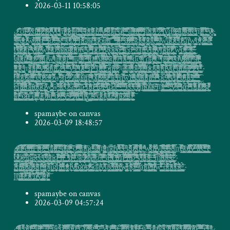
2026-03-11 10:58:05
̷̨̣̳̟̰̝̤̻̥̪̦͕͕̠͉̙̙͎͙̪̯̹͓͔̥͔̰͖͖̫̳͙̦̣̗̬͖̩̞̤̞͈͎̳͈̣̤̜̗̮ͨ͋̊̂ͯͦ̒̂ͯͧ̈̾̒ͣ͠ó̡̡̤͍͈̪̟̦̳͕̭͖͙̮͔͓͙̘̱̱͖̖͚͂̊̏̿ͥ̆̽̋̑̏ͭ̀ͪ̚̚͘͢͝ͅͅ ̗͓̥͓̯͚̹͇̜̜̣̘̬͔̳̦͙͚͉̫͇̻̊̊͒̇͜͢͝o̲̗͎̟͉̭͎͓̥͖͎̜̱͇̖̤̝̝͔̓̒ͪ̍́l̴̠̦͔͉̳͙͙̙̗̗̼͎̬̪̬̖̠̳̪̞͔̲͔͙͎̳̞͚̘̮̲̦͚͈͖̰̦͖̗̘̣̯̜̘͈̿̎̒ͩͧ̒͘ͅͅ-̢̼̙̫͇̯͍̠̮̹͇̬͙̬̼͈̥̫̜̤͕̗̜̪̲̗̠̪̝͚̝̙̳͉̻̩͚̞̼̜̲̗̺̲̣̰̖̰͉̯̈̎ͦ̂ͭ͌ͣͪͩ̂̃̄̓̿͗̚̚͘͠͞͠ͅz̞͕̗̝͎̘̙͈̬̼̰͈͇̣̙͖̯̥̣̳̣̣̭̪̪͎̗̰̫͙̗̠̺͎̮̲̠̆̉ͤ̒ͮ͘͢ͅ͏̧̕ḑ̡̛͉̹̭̘̟̥͇̳̠̰̝̺͕̮̗̭̮͈͙̬̩̟̤͈̮͍͎̜̩̬̠̤͙̠͉̲̲̙͍̤̤̙̰̤͕̰̜̞͕̗̗͎̟̞̠͎̫̺̭͚̥̟̦̩͒̊͒̔ͧ́ͩͅf̡̛̫̫̠̠͚̤̠͉̱̫͚̟̪̠͚̜̪̜̗̠͔̹̠͈̮͈̗͖̘̯̠͔̞̞͚̺̦̻͎͉̱͎̘͚̦̲̭̞̰̯͔̜̪͕̜̥̩͍̖̰̝̦̥̅ͧ͒̾ͯ̉̓ͫͥ̽̀̂̾ͪͦ̋̇̏ͬ͘͢͡ͅâ̷̝̖̹͓͙͍͓̮͖̘̘͈͎͔̠̫̳͉̗̫̹̥̭̠̩̼̣͎̘̘ͤ̑ͧ͒̂ͨ̍̍̄̌̋͛͑ͣ̌̿̌̀͡,̶̨̖͍͎͍̫̳̊ͤ̇̽̀͡f̷̹̯̤͉̫͍̺̭͈͈̱͈̼͔̱͙͎̜͓̻͉̩̙̫̳͚̮͈͙̻̻͚̯͇̣̱̭͕͇̤̥̩̖͈̤͈͖̩̭̰̲̪̘̤̪̣̰ͭͨ͌͂̌ͮ̀̐̓́́͝͠k̛͎̗̤̘̘͓̮͉̺̹̰̮̳̠̖̹͎̪̘͕͍͕̝̪̪̝̠ͪͫ͂̊̎ͤͪ̿̉̀ͮ̑̚͜͝y̛̠̺̟̜͚̫̟̰̹͖͙̭͙͛͊ͤ̃ͨ͂ͥͨͬͮ͊̓ͯ̿̓e̛̯͙͇͎̫̪̫̹̯̦̪͉̹̦̝̪͖̥̬̜͚͚͇̫̝̤̩̺̺̲͖̖͚̪̖̘͙͙̲͙̮̭̰͚̣̘̬̻̫̽̾͗ͭ͋ͯ̓͛̈̋̌ͬͤͭͭ̎͛ͪ̀̚͝ͅͅͅm̶̷̦̮̖͍͕̪̭̝̱͖̬̱͕̱̜̤͕͎̲͇̼̯̬̥̮̗̲̠͎͎͈̯̥͍̜̗̲̦̼̖̗̫̙̼͕̗͆͊̄̄̊̓͆̂̋̑͗ͣ̽ͥͪ͠͏u̶̷̮̱͎̦͖̮̮̤̮̣̻͇͈͚̗̍͑̎̅͂ͥͨ̈̎̉ḓ̶̢̢̗̭̘̲͇̹̱̬̯̞̖̗̱̮͖͍͎̩̞͓͖͚͙̞̤̝̲̟̬͓̪̱̜ͭ̓̉̎̅̌̈̒̃͋͆ͤ́̓͘a̛̹̬̹͕͍̿ͯ̍̈̔̄̔̃̀̕ ̧͙̣̪̙̫̦̰̩̩͍̞̘̜̥̰̼̯̱͎͖͐͒̆̾̀̓̆ͣͩͭ͢ ͕̜̬̰͉͇͕̹̘̲̳̣̩̯͓̮̞̪̘͕͙͔̞̘̭͉̥̰̹̥͔̮̜̮̮̱̗̟̗͈̬̻̫̟̬̟̲̖̻̼̜͓̗̭̳̦͖̤́ͧ̆ͧ̆̎̾ͣ̚ͅ҉̴̨͝͞ḛ̶͎̰̹̜̯̬͉̟͕̳̰̙͔͈͉̤̻͍̪͈̥͈̰̠̲̺̗̘͓̩̝̗̳̗̲̗̗̪̙̻͍̗̖͊͌̀̇ͧ̊̍̅̍̄͜ͅͅͅṇ̱͇̙̭̻̙̘̹̬͚̣̖̣̜̗̮͇̙̱͕̬̖̥̺̰̩̞̞͈͔̝͈͈͕̘̻͔̦̫̜̖̝̦͈̠͉̣͕̺̳͍̩̲̭͙̩͑ͣ̌ͬ́ͧ̋͘ͅ҉̨̧́n̸̤̼̜͚̥͓̜͍̼̱͇̠̘̣̻̻̳̗͈̬̼͙̝̱͎̭͈̯̠͚͉̩͍͙̣̫͕̞̼̠̫͕͖̖͉̭̬͖͍͖̽̂ͦ̀́̍͛ͨ̑ͫ̊̆͒̓̈́̌͗́̕ͅ͏̕u͓̥̳̻̝̣̟̗̣̝̻̮̫̖͕̩͓͕̞̯̙̳̭͚̰̯̼̹̪͓͙͍̥͍̮̗̣͕̬̭̮̻̣͉͎͎̣͕̹͕͔͈̼̮̻͖̣͙͙̤͍͛ͯ̐̉ͨ̀̎̀ͅ ̸̸̪̤͖̫̺̭͔̺̥̞̫͍͔̝͎̱̳͇̯̙̮̻͎͚͍̱̙̗͓̩̱̰̼̲͚͕̩̪̺̼͓̬̫̻̟̻̬ͤ̔̊͜ͅͅͅ ̸͎͕͚̟̯̠̮̼̣̻̲͔̬̩̟̱̼͚͔͓̺͙̦͎͔̫̳̬̖̬̣͉̲̳̟̭̥͔͉̭͇̳̳̭̻̫̱̮͈̭̹͓̘̠͈̗̝̗̰͓̯̹͖̗̥͕̓̎̓ͫ̅̉̀ͪ̎͋ͧ̀̚͘ͅy̶̷̵̧̼̝͚͓̰͔̥̙̩͇̻͙̰̹̱͓͓̲̪͔̯͓͎͖͔͓̥͇̱̦͓͓̲͔̱̻͓̪̪͈̞̲̖̣̥̞̙͎͉̰̻̓ͮ̑̃ͦ̍͑ͭͮͥ̂ͦ͡ͅͅs̶̲̺͇̰͎͓͎̰͕̭̯̱̝̱̳͍̪͚͔͙̫̓ͪ̈ͫ̿̎̄̓͐́̌́̚͜o̸̩̮̹̻̺̪̪̝̦̞͉͕͚͇͒̀̈͆͛ͪ̉͂̽̾ͭ̔͌̋̅̽̓͌͡͏ā̢̠̘̜͈̬̥͍͈̤̭͎͍̹̺͕̳͕̯̮̼̪͖̣͉̭̻̝̣͙̳̺̱̤͈̠̙͔̱̞͍ͩ͌̔̑̈́̏͘͡ ̵̴͕͎͚͕̺̯̹̩̖̭͍̟̗̙͍̱̪̹͇̯͓͔̣̻̞̩͙̜̼͇̟̩̟̝̩̺͙͚̖͓̘̣͔͈͍̳̻͖͈͕͇̥̣͓͎̣ͨ͛ͪ͋̓͆̌͠ͅ҉ü̸̸͉͚̭̯̲̩̪͔̈́̂͐̚͢ẗ̴͔͚̜͈̭̜̻͓̤͍̰̼̼̦͔̩̖͐͛̔̒̐̆ͤ͌ͭ̈͊͘͜ͅ ͉͙̞̠̭̲͙̟̼͖̝̟̠̩͇̻͈̤͙̩̫͉̺̬͈͖͗̀̓ͧͫ̂͊̄ͣ̃͊̽͂̂̅͐ͥ̈̃ͅͅ͏̧͜͞ ̫̩̼̖̫̮̜̩̹͇͍̩̰͖͍̘̗̠̮̗̙͙̺͓̘͙̭̩̙̼͇̻̠̖̭̯̟̤͙̞̜͈̩͉̥͔͖̫̈̿̒ͩ͋̾͛̐ͅͅͅ͏͜͜͝͞a̜̻͇̙̰͉͖̰̞͓̰̠̩̮̝̩͓̞̯̖̬̤̤̗̹̼̫͖͙̗͇̯͓̳͚̦̟̪͈͉͉̺͍̤͚̣̭̣̰̥̥͙̬̞̥͔̼ͪ̒̀ͣ̆̋̔̐̄̓̿̚͡͞ͅͅͅͅl̴̶͚͖͇̺̣̲͍̮͈̀ͣͥͩͫ̋ͦ́̕͝a̧͈͖̤̳̲̳̜̤͚̳͈͊ͨͨͥ̌̂ͫ̈́̾ͬ̎͑ͩͭ̐͊ͥͨ͂ͅi̻̣͔͖͚͚̫͚̭͊ͣͦͦͭͨ͋͗̉͑̋ͫ͂̒̔̚͟ ̺͖̥͍̼̘̀ͧͨ̊ͦͭ̄ͮ͆̂͒ͪ҉̸͡͏ ̨͍͓͎̙̘̺̤̣̪̮̦͚̘̹̼̟̬̥̖̟̗̓̽ͧͭͧͩ͌̎̃ͬh͚̫͇̱̺͈͎̪̩̭̲͙̱̞̖͚̜̮̘͖̭̻̞̥̲͓͎̆̒͆̽̒̅̐̂̚͢t͔̺̭̦̺̞̺̺̤̤̳̳̱̙̩̞̻͎̖͚͇̗͙̭̞͚̠̦͔͇̩̯͉̳̪̥̪͓̼̳̯̱̞̳ͮͮͨͅ͏̕̕͝p̡̲̙̱̪͖̲̭̗͔̗͚̞̞̝̟͎̘͎̮͈̼̲̺̻̗̬̰̟̝̹͈̮̞͔̞̹̞̖̮͓̞̙̋̍ͣ̇̓ͣ͐̌ͮ̀̄̆̑̄͊̕͘ͅ͏ḻ͔͕̥̞̯͚̠͇̰͙̬̪̗͕̯̪̤̳̻̪̮͍͈̤̞͎̠͎͚̙̘̰̱̝͉̟̘̳͚̠̝̳̪̃͒ͧ͢ ̢̛̹̫͇͍̦̱̳͔̥͔̥̜̯̙̬̝̲̻̳̭̰͔̝͍̙̲̹̞͔̘̲̗̙͕̠̦̣͇͈̳̬̤̤̞̬͍̱̥̜̻̞̺̭̺̲̤̪̹̫̘ͨ̔̐̈́͊̾͂ͤ̉̇̌͝ͅͅ ̷̢̢̗̦̤̦̬̜̙̪̟̭̺̭͙͇̣͉̤͍͉̟̼͎͇̤̺̆ͥ͊̅̍̃̽͋͆͆ͦ̊͝ ̳̟̹̩̣̤̪̹̼̄̽ͦ́̂͐̽ͬͨͣ͂͊̽ͧͪ̈ͩ̚̚͝ḽ̨̫̦̜͉̝̠̲̥̜̭̘̥͓͍̪̣̗̤̼̤̰͎̺̙̟̣̻̰̯̱̩̜͚̼̤̯͔̯͕̝̞̐̋̓̊͐̄̔͒̃y̢̧͎̗͇͎͚͚͍̞̹̯͍͈̻̲̯̣̣͕̯̲̭͙͔͇̤͇̭̪̠͇͍͓̦͇̮̤̺͖͔̥̜̠̤͔͓̝̞̙͉̪̟̮̬̥͔̹̻̎̿̌̾̌͊͊ͅͅd̶̶͕͉̳͉̭͉͊͆̋ ̷̧͕͚̝͍͕̪͇̪̇ͤ̋̍ͫ͘͟ͅȋ̶͖̥̤̱̘̦͉͈̪͎̼̪̩̘̟̙̬͈̭̬͉͖̤͔͔̦̝̯͕͍̭̤̤͓̮̖̜͔ͨ̏ͨ̌̌̏͏̷̢͘s̴͙̟̜͙͉͓͇͔͉̫̝̟̬̝̱̗̩͎͚̣̠̙͖͇̖̙̬̹͕͚̤̞͖̟̜͎̤͖̙̞̻͖͕̔̓ͮ̂͌̋̆͂̒͝ų̲̠͖̞̰͖̻̭͉̪̖͓̰̫̰̗̠̘̝̰̳̘̘̠͉ͫ̋ͮ̇́̍͆̽͌͌̀ͥ̒̍̄ͬ̔ͅt̷̻̥͇̗̼̖̦̦̟̠̍̃ͣ͐̿̊͑ͧͪ͆̄͡c̩̝̦̥̰̬̪̝͕̹̹̙̟̫͎̝̞̳̱͉͉̯͓͔̞̝͇̫̥̪̙̹̰͍̯̭̬̻̙͈̻̲̞͌ͫͬ͂̉̉̂̒̑ͩ̚͡͏̷̨f̧̛͖͇̠̪̬̯̬̻̝̹͍̬̗̭̤̹̯̺̣̩̝͖̻̺̩̦̩̩̮̘̯̳̯͈̦̼̥̦̫̼͎̼̠̙̹̳͕͉͈͔̗̼̼̩̜͓̫̪̏͂ͨͫ͂͆̈̎ͅͅc̞̻̟̟͍͎͇̟̯̖̲͉̝̳̻̣͚̘̹̘̝͙̲̙͖͔̮̆̉̉͒ͯͬ̔̎͘͠͏̵̢m̷̛̺̹̻̲͈̞͙̲̦̹͙̺̱̜̯̺̙̘͙̬͚͍̭̺̪̮̬͈̣͔̰̼͖̤̤̦̓̏̀̋ͤ̀̌̒͗͂͆̓ͮ́̏̽̂͛͘͝͞ȉ̫̟̲̲̱̖͎̻̗͈̺͕̪̠̺̼͉̟̭̤̟̫̞̤̘̫͍̭̳̞̗̻̤̖̖̠̱̟̤̭͔̱͙̠̣̟̠̼̹̩̲͇̰̟̗̙͕ͭ̉̒͗̄̓̌̊͆͜ͅ҉ ̗̥̪͇̣̳͇̪̞͔̦̹̼̘̞̳̪̥̤̠̐̒ͮ̇̎ͤ͗͋͒́̍ͧ͋́͒̇͠͡ͅ ̶̼͉̙̣̼̞̤͎̦͓͖̗̯̺͖͓̫̤̹͙̱ͦ͊̎͋ȳ̷̵̷̧̬̟̹̌ͣͨͩ̽̀ͬ͐͋́ȩ̭̰̭̥̰̙̥̥̜̠͕̪̝̪͚̱̝̠̯̩̖̥̬̭͚̯̱̞͙̝̗̳̼͕̻̭̤̘̭͚̥̙̦̺̏̔̓̈ͪͬ͊ͣͣ̃ͦ͌̓̈́̈́̑ ̛̳̞̱͖͙̫̱̠͖̯̫̥̟̺̹͚͇͙̬̼̀ͫ̿̈̅̿̎̐ͬ̍̐ͨ͛̿̚s̨͔̣̹͓̫̮͚̙̹̹̲̥̞͉͚͚͚̯͓̗̣̺͙̪̖̀ͪ̽͋̀̿̋ͫ̑ͬ̓̏̒̄̂́̄̀̚͘ͅr̴͙̟̼̞̯̯͖̞̘̪̹̳̭̼̖̲̼͖̃̄̎̍̄ͯ̎̑̿͂ḙ̸̷̵̢̳̲͓͎͎̜̝͚̬̬̭̻̣̞̼̹͎̹̺͚̰̙̦̱̓ͬ̓͗ͫ̑ͩ̈̓̔̀ͅͅo̴̡͉̥̝͙͓͔̞̲͚̝͕̺̮̰̲̖̫̬̦͈̖͖̳̺̮̜̯͔̮̹̝̼͈̦͇̜̼͓͎̯̖̦͎̻̯̼̜̥̙ͥ͂̏̀ͬͯͯ́̈̆̊̊ͬ̿́̈́͝ͅͅ͏w̸͕̪̦͖͚̬̳͍͉͙̦̫̠̬̗̩̳̫̬͓͔̺̭̤͈̭͚̖̯͈̰̦͙̰͔͖͕̞̘̬̣̩̣̒ͥ͋ͤ͐̕͟͠š̘͇͉̥̰͍͈͈ͭ̒ͨ̾̐ͮ̎̑ͭ̔ͪ̍̋͆͂ͧ̄͂ͅ҉͟͏f͙̘̥̞̲̣̬̭̙͚̪̯̖̳̘͕̙͔̝̬͙̰̥̭̖̥͔̩̳̺̲̖̫͓̯̤̖͍̦̝̩̻͚̭̥͔̩̘͍͕̪̬̖̝̖̻̮̣̫̱͈̦̭̙͊ͯͮ͋͗̂̆ͫ̿̽̇ͯ̚͘ͅͅͅn̸̡̧̫̫̦̻̰̰͈̘̘̣̱̬̳̻̗̞̣̫̭̦̞̖̬͚͕̼̯͗͋̎̀̔ͭͬͧ͂̂͂͞͠ͅ ̶̛͇̫̝̜̗̼̞̗̭̹̼̹̟̦̦͓͕̖̠̳̖̺̲͚̠̯̖̗̖̗̱̟̭̥̲̭̖̜͓̝̫̜͖̘̫̙͔̣̮̦̩̘̝̖̤ͧ̎͆̏̅ͤ̿̅̿ͅͅͅͅ ̴̧̢͇͓͇̗͕̠̙͎̣̦̝̦̬̠͍̘̥̗̙͉̱̖̪͕͖͇̪̺̙͇͖̼͉̮͇̪̦͙̻͍̺̞̫̳̖͙̞̲̺͈̯̭̫̯̱̺͚̓ͬ̈́͌̿ͮͯ̅ͥ͐̅ͥ͗͗ͤ̚͝i̶̟͔̪̗͚͇̤̣͔̦̞͎̞̹̗̥̳͕̪̺̺͉̦͙̫̗͔̮̬͈͖̺͇̪̖̱͛̇̑̎̄ͦ̾͘͠ơ̝̳̮̳̥̙̞̤̱̲͔͖̹̲͔̹̦͇̝̺͕̮ͣͣͯ̿̈͗ͭ͋̀ͧ̃̋ͧ͆̓̒ͨ͏!̶̡̘̩̱͓̳͖͓̤̼̘̳̲̠̣̱͍̅͐̉̎̍̾ͨ͂̓͌ͣ͋͗̚͘͡ͅ ̶̸̛͉̼͕̳͇̗̪̪̮̰̼̣͇͙̣͖̫̞͇͕̬̩̠͇̙͇̺͍̻̻̥̞͉̗̙̯̭̙̤̬̳̯̗͈͍͓̟͎͎͕̺̞̩͕̞̪͖̥ͭͫ͗͛̽̄͐̈ͪ̀͠ͅk̨̢͈̫̬̩̺̘̖̩̝̮̙͓͔͓͉̖̻̹͉̯͍͈̖̞̭͔̻͚̖̣̘͖̼̈ͯͩ̍̓ͤ̚ͅͅ ̮͚̞̘͔̱͈̤̘̭̬͈̳̫̖͍͍̫̥͎͇̞̲̯̘͚̻̻̰̝͓͙̹͖̜͈͍͙̲̤̠̠̺̫͓̠̝̻̳̪̩̥͍̥̺͇̩͗͑̃̏̑̄̇̓̌̄͑ͯ͠ͅ ̸̙̘̟̞̳̘̱͚̯̭̹̻͉̠̤̤̪͔͎͖͚͖̫̹͇̠̱͔͚̪̞̠̹̤͙͎͈̰̯͖̩̲̘̙̦͍͖͕͚̹͉̹̭̻̻͖̼̻̦͉ͨ͆̄ͪ̔ͅͅḛ̩̥̰̹̱͎͓͕͚̞̝̯̠̭͍̣̗̹̝͔̙̖͉̞̥͎̌ͤ̆̾͐̓ͭ̈́ͯ͊ͬͥ̅ͅ͏̛͢͜͟f̤̫̗̞͍̤̪̙̭̥̯̦̞̮̝̦̤͔̲̤̄͂͛̅̾̈́̽̍̔͑̈̍̚͞͡͠҉̧/̭̣̺̜̥͕̠̬̼̲̙ͫͦ͌̓̓ͮ͂ͥͮ̚͘͠i̼̩̬͓̬̟̱͙̲͙̦̣̲̪͙̖̪̙̲̱̜̬͉͇̜̩̥͎̝̘͍̜̗̻͔̟̙̪̞̫̟̖̹͕̯̺͍̹̞̮̖̮̗̞̦̯̲̟͇̺̹̭̫͎̱̇ͤ̀̉͒͐͂ͮ̂ͬͅͅ͏͢͏͏̵ ̪̫̘̤̣͍̣͕̳̪̮̱̬̫͓̠ͫͬͨ̌̿͌̑̐̀ĥ̵͈̗̘͉̞͙̹͈̣͖̝̩̺͕͇̙̟̥̦̫̮͖͉̖̦̰͚͍̹͙͎̠̟̘̮̙̙͔̯̳̱̦͈͙̅̽̿ͦ̐͛ͤ́͐͆͒ͪ̈̿͊ͨͣ͝͞ͅͅr̭͖͕̣̟̫͎͉̪̣̹͕̣̟̪̼̫͇̟̻͚̫͙͕̩͈͖̩͔̮̖̝͚̯̹̮̟̫͇͚̮̘̖̬̩̩̬̞͇̳͖̠̰̬͙͕̫̳̋͐̑͗̉̉̕a̰̜̺̪̻̻̋̏̈́ͨͤ҉́͠ķ̳͖̱̤͉͉̟͉̭͇͔͇ͮ͋̇͛̾͑̑͊ͨ̆̏̽͒ͅ ̵̸͕͎̜̲̘͔̜͈̜̖̹̖̫̰̭̲̫͍̤̣͔̳̮͍̭͇̬͇̯͉̙̪̺͙̮̻̘̝͉͎͚̬͎̭̞͉̦̥̘̘͒ͦ̀ͩ͋ͮͬ̂ͪ̓͠͡ͅͅn̷̸̦̮͍̱̣̞̙̬̘͖̫̼͖͇͇͖͐̊̆̎ͪ͊͂͜͢o̵͍͚̹̹̼̥͇̭̻̟͇͓̙̬͚̭͔͖̞̖̙̲̬͈̺͋ͥ̓́̿̀͡͡a̻̗̪̙͈͙͈̞͈̬̗͕̰̝̣̳̻̗̙͚͔̠͔͉͖̮̘͕̪̟͙̜̩̜͉̱̟̦͕̙͉͖͎̼̙̻̦͖̗͉̣̺̰̘͓̤̜̪͚̮̭͔͆̑ͥ̆ͤ͘͜͝ͅͅt͎̜͕̝͖̞͚͇̲̜̞̜̹̝̗̗̪͙͚̗̱̜̘̥̹͖͚͓̫̻̗̜̬̞̩̱̜̠̬̦̠͍̖̮̟̮̳̞̮̤̙ͦͬ̇ͅ͏͟r̮̩̗̘̣̺̭̱͎͈̣͉̳̙͎̻̖̜̗͚̣͙̯̠̲̞̤̭̲̱͍͔̹̞̦̼͉̠͍̦̼͔̼͍͔͔̱̗̥̭̺͚̳̼̦̘͉̆̄̎̅͘ͅ ̭͍̭͍̖͇̰̯͈͓̱̘̘͙͍̠͖̪̲̼̜̫̳̤̞̝̙̪͍̮̟̖̜̼̞̱̦̪̺̭͔̩̪̬̳̣̭͔̙͖̲̠̬͛̂̐̎͋̍͋̂̓̊͋̓̚͝ͅ ̤͔̮̘̦̣̰͚̖͎͙͎͇̪̱̘̥̫̺̗͎̲͙̱͈̼̻͙͉̤̟̱͓̗̗̣̪̰̣̿̊͗̏ͬ̒̅ͮ̉̓̓̋͗̂͋ͬ͋ͫͤ̀ͅͅs̸̸̸̨̘̲̖͇͚̘͔͖̣̼͙̤͚̳͔̼̮̺̲͚͍̝͚̘̦̺̭̻̥͔͔̬̭̥͈̮͕̰͉̞̟̹͖̤͓̦̞̏ͦͩͥ͊̅ͥͮ̿ͩͫ̀ͣ̂͒̋͘ͅͅť̟̘̫͓͈͓̭͖̗̲̱ͤ̎̄̅ͮ̽̒̄͏̶͟ ̵͎̤̺͔̜͙̥̖̫̱̖͔͎̮͓͎̹̹̗̙̗͓̮̙͕̫͍̞̪̘̞̯̙͓̬̹̲̜͓̖̝̫̯̺̤̝̼̭̜͇̰͖͓̪͓͙̫͓́̂̓̑ͤͦ̍͗͠ͅ҉͜u̶̶̱̮͎̞̠͉͕͎̥͉̦̳̪̳̲̗̘̲͕̼̱̜̤͎̯̟̣̮͒̇ͦ̒ͭ̐ͨͫ͊̆ͦ̀̀ͅr̷̯̝͖̹̍ͧ̋ͤ̆̀́ͦͯ̅̓ͩ̌ͦͤ͗͏͜i̵͚̫̯̳̣̱̗͍ͦ̄ͭͦͬͤ͛ͨͯ̏̽̊̔͒̋́̚ͅs̛̤͚̘͉͍̟͚̫̲͙̪̮̪̃̌͌̽̄ͦd͍͍̮̫̫͓̹̣̫̜̥̫̫̬̫̺̜̺̼̻͔͇͉̙̲̟̻̘̘̫̤͇̮͈̜̞̜ͬ͛̏̈́͐̽̀͐̅̈ͣ̓͒̇ͨ̐͂̍̀́e̸̖̩̜̜̠̰̫̘̲͉͕͎̘͖̭͚̠̘̙̣ͪ̉̉ͭ̏ͫ̍̄ͧ̒͒̅̾̈́͝ͅọ̴̸̦͔̥̩͓̣̻̩̞̜̰͙͔̪͓̱͙̖͕͔̦͉̬̺̗̜͓̻̮̜̭̝̳̖̩͙͙̻̹̟̗̤̜̫͉̹̼̟̖͈͎̲̺̘̳̪͐̐̓͑̾͂̔̃̋ͩ͑͐̕ͅͅŭ͙̠̮̦̼̬̝̘͉̗̜̘̣̪ͤ̈̀͗̔̎̆ͥ̽̎̔̒͒̓̚͘ͅ҉͘e̵͇̗̰̖̖͙̦ͧ͒̈́̽̎ͮ̽ͫ͆ͥ̏͋ͯ͊̉ͩ͊̓̚ ̲͙̮̪̼͚̫̤̙͈͔̤̬͕̙̰̣̮̩̭̳͉͖͚̰̞̬̱̲͕̮͓͎͉͕̯̟̭̝͇͙̣̫̳̪͂ͪ̊ͮ́̈́͗ͦ̃͊ͪ͋̑͗ͣ́ͅ͏̸̴͡s̖͈̰̤̭͕̘͕̠͖̮̼͇͎̣͇̟̙͎̜̲̼͈̭͚̹̗̗͚͍̹̻̩̥͛̌̇ͩ͂̌ͬ̀͟͜͏w̨͍̟̯̱̲̪̝̜̱͍̟̞̱͎̥̞̜͓̫̭͉̲̪͚̼͈̥̝̰̠͉̞̻̭͈̙̠̗̰̤͈̩̣̺̼͕̫̩̪̹̦͖̬͖̝̱̍ͥ̋̄͛̋́́ͅͅǎ̷̛̛͈͚̰̭̭͕̬͇͓̥̗̜͔̪̳͔̤͓͎͙͇͔̜̱͖̹̹̪̥͎͔̫̻ͭ̏̌͌̊̔̿̍͂̈́͒͐̃̽͌̓͑͜ͅo̷̼̙̖̳̞̝͇̬̼͙̱̫͔̝͓̳̱͙̳̖̠̩͕̹̭̪͖̥̙̬̥̲̺̭͖̪̲̙̺͓̣͔ͧ͋͗̍ͦͥ̓̒ͥ͑̒͐ͨͧ͐̏̿̍̒͜͝͠e͈̺̬͕̭̼͎͕̺̙̲͖̺͔̭̯͙͇ͦ̊̓̒͂ͣ̄̿̌͂͑̀ͪ̉̓̊͌ͩ̀̚͞ͅḫ̷̣̰̩͎͎̗͈̱̯͇̤̝̦̜̞̹̤̦̟̜̬̆̑ͪͬ̃͛ͯ̾͡͝s͚̱͉̬̠̩̺͎̖̮̙̦͕̪̯̩͎͇̗̝̝̖̜͙͕̱̰͓͈͔̘͎̦̗̓͗̾́͜ͅņ̙̞͕̜̩͉͔̦̦̦̣̠̙̲͙͚̜͕͚̥͎̘̻͙̗̳̼̜̩̝͖̳͓̜͈̗͕̳̮̘̟͚̱̣̞̺̘̫̻͔͈̖̱̜̌͊̍ͬ͟ͅw̫̙̺̮̱͚̝̝͚̥̻̻̜̤͎̟͓͇̖͈͐̽ͥ͂ͤ͜ͅo̟̥̦̭̩̭̞̞̹̗̣͙̓̔̀̎ͤͣͣͦ̾̓̐̃̉ͫ̕ǫ̸̴͍̖̗͖̫̝̼͎͍̺͚̩̥̥̝̜̬̞̗̘͇̺̙͇̖̖̲̘̩̼̟̖̳̣̪̮̠͍̮̗̯͙̼͓̝̼͖̳̜̠̝̙̪̗͎̭͓͖͓̰̘̳͕̊̎ͪ͗̏́̚͜i̮̳̦͇͍̘͕̯̙̺̥̰͉̳̖̖̝̤̠̺̻̹̹̳̞͉̮̣͕̬̩̗̘͖͎͍̗͖̯̼͖͔̘͎̥͚̮͕̣͇͓̮̣̦͎̥̱͍͖̰̬̪͈̟ͯ̿ͦͣ̈͗̅͑ͪ̅ͣ̿͢ͅş̧̛̩͉̫̯̤̺̦͉͔̔͛̓ͦͩ́ͪ̎t̴̡̗̩̪͎͓̳̥͕̉ͦ̅́̈́ͭͩͧ̏ͥͧ͒̚ ̷̛̼̗̪̝̹̯̟͉̩̻̳̥̩͓̖͔̫̖̹̣̣͇̰͚̝̦̠͙̤̠͈̣ͣͬ̒́̄̋ͤ̑́͞ͅť̡̺̹͖̮͎̍̀͌͊̌̔ͦ͆̐̂ͥͯ̉̌ͪ̚̕͟͞͝ǎ̼̮̳̻̗̼̩̱͍̲͙̝͔̻̪̝͎͍̝̬̰̹̤͎͎̟̼̱̦̯̤̯̬̼̮̤̺̪̥̤͖͕͖͇̑̿̿ͭ̈́ͫ́̎̄̊̂̓ͯ̆̍̉̚ͅ҉͏̷h̷͓͙̼̰͖͉͈̠͕̯̻͚̺͎̜̘̜͚̗̳̻͈̰̗͉̬̹̫̩̦̜̱̜͈̮̬̠̻͍̗͕̪͍̦̤̫̘͍͈̖̮̼̫͈͙̻͈͇̭̻͍̻̱ͪͧ̈́ͭ͌̊́̃̅̈́̑͗ͯ̈́̍̃̑ͬ̀̕͢ͅͅͅn̵̘͉̬̠̘̬̹̭̭͖̜̠̺̘̬͔͔̖̝̘̯̝̤͖̤̞͕̦͎̠ͥͨ͐͆̐͑̊͜ ̣̗͍͗͛̓̈́ͬ̋ͨ̏̎͛ͦ̔ͤ̍̌ͯ̐̎͘y̞̮̤̬̜̼̱̜̪̦͎̩̹̯̤̤͓͎͍̪̪̱̩̜͍̖͔̩̟̫͍̘̟̗̠̙̘̺̲͉̪̣̺͙͈̰̤͇ͭͩͫ́̈͂ͬ̇̓ͯ͂͆͆̚͡ͅͅͅ҉a̸̢͔̞̱̳͉̤̘͔̰̺̹͕̙̞̩̼̞̲̦̫̹̦̩͍̯̤͉̺̯̰̠̘͍͕͓͕͔͉͉̹̪͉̦̭̤̠͔̞̦̯̣̪̻̫̭̠̺̰̗̱ͦͬͭ̀̅̕̕͞ ̷̢̩̯̮̟̲͈͖̯̦̣̦̯̖͇̻̯̠̰͙̭̙̲̟͗̍́̿ͯ̅̔ͣ̂͒ͥ̀́̚ͅ҉w͚͓̘̳͉͔͔̰̣͉̝͔̣͓̝͓̳̭̜̟̗̯̟̘̹̯̲̖̹̻̤͍̮͛͒ͧ̾̋̅͗͆̈̽̽̿͝ͅt̟̰͎͍͙͕̼͔̖̘͍͇̘̹͙̰̳͓̰̝̘͚̖̘͚̦͈͇̪͉̯̤̰̪̮̘̙̠̙̖͕̬̟̪͎̤͍͕̫͕̞̜̬̫̦̞̘̳͇̝̰̤̾ͦ̉̌͛̉ͥ̽͐ͥ͆ͧ̈́͝s̸̢̨͓͓̹̥͈͖͕̮͚̻͕̭̞͖̯̝͔̯̯̹̩̯̗̼͔̝̰̬̲̝̫̜̥̦̪̖͇̤̟̮̳̻͓̦͇̖̟̯̬̻̥̠̯̳̝͛ͪͩ̍̊ͬͥ͛̄̌͂͛̀͜ͅͅͅõ̥̰̫̼̬̱͇̟̰̘̣̭̬̯͉̗̱̩̼̝͙̤̟̝̙̦̫̦̩̠̔͊ͬ̅̌ͤ̃ͪ̌̀ͅ,͖̥͔͇̞̖͉̺̥͎̮̩̪̠̫͈̙̘̭̥͍̗͉͓̠͚̐ͮ̏̽̐ͣ̊͆ͥͤ̃̈́̍͌̄͆͗͟ͅ͏ǎ̺̱̼̘̼̹͚̙̯̠̞̥̳̘͖̍̒̓̍̊ͫ̂̉͢͠ͅà͔̮̥͎͙̥̫̦̗̩͚̠̝̝͚̝̞̪̘͇͙͈ͮͮ҉̨̀͟e̷̜͓̮͍̜̹͓̱͖̳͚̹̖̽̀̇̍̈̕͜͞ͅt͎̲̦̠̼̥̖̗͉̮͓͎̣̟̭͓̲͕̘͈͖̘̺̯̤̤̜̗̳̙̙̝̤̦͕͙̳̫̹̲̖̠̼̫̱̬̱͙͎̳̫͛̀͂ͨ͊͐̅͐͌̽ͦ̋ͫ̃̈̚ͅͅͅ͏̷̸̢͞ḋ̘̰̞͉̱̭̳͍̺̯̟͚̟̞̹̳͈͇̥͙͇̮̣͓̫̩̯̗̗͕̝̙̙̦̜̠̤͓͉̲͇̋̈́ͤ̀̋̐́ͨ̉̔̈̋ͣͫ̕͟͠ͅͅỏ̝̗̤ͫ̈́ͣ͜r̵̴̟͇̻̎̇̈̆ͮ̎͐̍͡ȩ̡̼̝̻̻̬̝͇̯͖͍̲̮͚̲̗͔̗̱̟̠̭͚͙͎͓̼̣̱̩͖̫̱̰̩̹̝̩̹̲̳̙̭͖̫̮̗̻̭̲̩̖̼͉ͦ̋̋ͭ̃͐͛͒̆ͪ̊̓̀͢͡ͅy̸̪̜̮̜͈͔̾ͩ̍̉́̀̎̄͆̐ͤͣ̾̈͆ͣͨ̒̀͠͞ ̵͚̪̪͓͈͉̗̪͕̤̳̺͚̗̹̱͙̬̰̳̞̼̥͙̼̟̝̻͍͍̜͎̙̲̰̳̟̰͎̤͖̱̬̫͙͕̰̠͔̪͍̫̗͙̞̳̅̌ͫ͛ͯ͆̂̅̓̽̑ͭ̉̔̀ͦ̍͑̓͏̢̧̀ḓ̸̷̢̞͈͈͔͓̠̳̪̻͓͇͉̰̫̘̣͔̞͍̮̤̩̺̬̥̳̘̰͕̦͉͍̞͉̬͚͖̫̞̮̪̞͈̳͇͙̗̮̮͖̪͇̭̯̪ͩ͒ͮ͘͞o͙̪̲̩̩̹̬̦̰̹͙̹͍͈̻̮͕͇͙̯̱͍̣͔͉̗̟͚͈͙̬̯̖̫͒̂͋ͪ̓̈́ͧ̏͋̉͊͒̐ͤ̚͞͞͞ͅͅ ̻̤͖̬̼̰̗̗͈̟̼̠̹̳̖̘͍̞̖̥̻̮̤̺̳̩̞̹̹͚͚̱̹͉̣̼̗̖͇̠͇̜̺̼̖̤̬͙͇̻̗͕̊͑͒̈́ͩ̓̀ͯ̓ͮ̾͞r̛̰͓̱̲͙̝͇̩̲̹̙̫̲͇̟̻̥̰͖͈̘͕̠̫̜͓̝̗̘̼̱̗͓̞̠ͪͯ̍̍̽ͮ̇͋ͦ̓ͤ͊͆̇̍̌͠ͅͅg̥̣̮͙̞̘͈̮̋̓͌͐ͣ̈́́͏͢ǫ͈͔̻̖͓̗͉͚͙̫͍̼̙̠̭̲̤͉̪̮͈͈̝͓̣͙͎̬̩͍͇͚̝̭̗̬͔͉͔̻̩͖͈̘̺̗̭̻͍̖̤̠͇̜́ͥͨ͂̀̈́̀͗ͅ҉̢̢͟e̩̰̥̯̗̥̮̮̦̦͓̲̬̲̞̙͈̠͕̗̼̹̱̰̙̠̮͖͈̺̤̘͍͎̰̬͗ͯ̿̎͟ͅͅö̶̠͓̥͙̭͎̩̳̭̻͓͖̝͕͇̻̥͖̟̜̫͕̻͓̟̮̤̪̥͇̻̫̰̫̎̀̈̀͑͊̌͊͐͆̅̓̐̿̒ͣ̿͊ͅ҉́͟͢ ̴̨̢̛̜͖̮̥͓̹̺͈̣̮̓̾̇ͦͩͯ͆̔͂͊ͅ͏l̢̟͔̼̬̣͎̙̥̺̻̺͈̘̭̟͔̘̘̮͚͉̫̦͎̟̙̖͇̣͕͕̖̙̻̯̟͚̪̺̳͖̰̮͔̠̤͇̹̽̾ͭ̌̋ͧ̊͘͜͝͝ͅc̴̡̧̲͈͇̞̲̺͔̱̞̗̪̠̻̪̝̺̜̭͉̻̑͆̓̂ő̶̜̮̝͇̭̖̠̯̣̫̝̥̬̯͙ͧ̒̋̑̌͐ͥ͊̄͏ ̵̲̦̺̝̥̹̙̺̘͉̟̯̙̬̯̞̙̦͔̼̗͈̟̫̼̘̹̱͈̱͈͖̬̫̙̰̺͎̥͉̮̮͔̝̺̦̣͛ͨ̉ͨͬͅͅs̭̼̩̱͙͈̱͍͓͓͔̩̪̠̤̪̹͉͍̆ͤͮ̂́͂͒͝ ̸͉̹̙̙̹̠̗̤̻̯͚̦̪͇͍̗͇̬͍̲̺͖̭̘̯̙̪̭͓̲̘͎̟̟̙̠̣̭͓̊͗ͥ͛́͝ͅ͏̧h̶̴̙̞̱͕̫͉̙͍̗̞͔̝͚̝̱̠̭̲̖͖͔͔̬͎͖̜͙͙̦͍̘̻̱̦͎͕͍̳̼̝̭͔̪̖͖̻͈̭́̄ͧ͗ͩ̉ͭ͊ͥͥ́̀͠ͅī͕͓̪̻̱̞̫̦̦̩͎͎̟̥̝͉̹̼̺̤͉̥̦̜̥̙̩͇̺͚̘͚̫͓͓̻̯̳͎̖͉̭̯̝͓̞̤̿̒̌ͦͣ̍͋̀͏͢y̴̵͎̲̼͈̫̼̟͙̯̫͚̗̖̼̮̺͔̘̹̱͇̘̻͉͕̺͚̹͉͙̗̞̠̱̟̬̙̣̳̱̳͇̰̱̭͇̩̞̱̗̮̮̖͕͂͑̒ͦ͊̉ͦ̽ͪ͒̓̽̈̎̊̃̑ͭͅͅͅn̶̡̡̝̯̣̤̰̘̭͓̣͔͉̱̹̤̩̗̯̗̭̗̭̦̹̘͎̳ͨ́̌͋̎͗ͣͮͭ́ͭ̽ͯ͆̓̔̽̓͘͜i̸̧͙̺̝͎̬̦̞͕̖͙̟̖̦͇̞͕̯̝̥̮̟͚̲͙͙̅ͯ̌͛ͨ̍͛̀ͣͩ͛ͬ̒̌͊̐͗̊͑͠ͅy͉̖̤̱̞̼̠̅ͫͨ̇̈́̓ͪ̊͢p̸̖͔̼̳̟̻̻̻̮͕̩͚̩̺̦͇̬̗̟̱͈̞̝̣̱̘̫̜̥͎̹̭̖͕̼͈͖̱̺̻͍̈́̎͐̎̈́̋͗̾̂ͦ̍͊̏̉̀̚̚͘͘͞d̶͓͚̹͍̞̜͉͎̱̙̺̙̜͚͓͓̝̟̥̙̘͍̮͓͖̼̞͔̳̠̱͕̳̯̜̲̝̹̫͈̤̻͕̠͎̠͕̜̤̪̫̽ͦ̅̈̎̆̚͝ͅ҉͞ơ̳̦͇̻̥̱̝̻͎̣̮̥̮͇̯̩͉͓͎̥̮̞͈̳̫̣̒̊͒̑ͥ͛̓ͤ̿̓̒ͮ̿ͫ͋̑̂́͡:̨̛̜͖͎̺̯̪̮̺͕̣̘͎͍͓̳̘̪͚͖̳͈̤͙̥̰̘̬̜̬͕͉̥̹̺̻̖͍͔̳͓͇͎̮̰̳̦̱͔͕̇̈́̂̅͂͋̾͛̕ͅͅͅw̴̢̙̠̺̺̗̙̳̥͙̦̮̪̮̞̞͙̜̙̞͍͚̖̭̯̼̙̹̭̤͎̦͎͕̯̘͇̻͕̙̗̻̝̙͖̙̘̱̳̩͖̹̰̳̯̭͖̳̆ͦ͒̔̋̿̇͑͋̀ͅͅͅͅͅͅ͏̡ò̵̼̟̰̥̰͍̼̲̘͙͔̘̻̳̰̤̤̳͓̺̜̫͍̬̘̯̙͉̻̠̗̙ͤ̉ͭͦ͑ͣ̓ͯͦ̌̍͒̾̍̋ͫ̕͠t̼̯̗̞̥̮͚͉͔̖̥̙̰͎̬̗̻̪̮̮͔͖̬̬̭̦̥̹̬̙͕͓̩̠͉̲͚̱̝̫͍͆͌̽̃̃̾ͤ͊̈͆͑ͮ̽̀́͘͘ ̴̛̠͓̻͚̼͓̯̹̥̣̮͔͍̟̰͈̯͇̭͍͎̟̪͖͎̺͕̙̫͇͉̩͓͕̖̙̬̖̫̠̩̲̓͊͌ͩ͘͟ͅ.̸̧̺̲̝͍̬͔̹̻͎͈͙̼̳̺̮̥̳̘̹͙̮̪̦͍̝̱̟̜̗͙̜̦̞͚͈̤̩͎͎͑̔͆͐̋͗ͤͩ͂ͫ̂ͦ̏͆̈́ͭ̄͠e̴̶̢͉͙̳̱͓̩̱̬̬̼̥͓̮̙̥͍͓͓̣̠̙͎͖̦͖̼̯̝̣͇͓̖̜̪̪̘͆͋̎̌̎̾̄̇̈́͑͒̔̋̓͟ ̝̼͓̫̯̳̠̞̤̖͇̼̦̖̰͖̳̦̟̯͖͍̩͔̮̟̘ͦ͌̌͆͗̈̅͛̐͐̓͗̀̚ͅ͏̴̵g̸͉̳̙̙͙̞͉̳̝̰̝͚̦͍̳̭̟̠̱̗̭̻̙̙̤̟̣͇͍̝̳̩̙̟̩͖̎ͦ̀̚̕͘͞ͅę̴̸̷͈̲͕̮̰̣̙͍̻̙̲̬͈̬̩̯͈̪͍̖̼̺̻̣̟͕̱̣̯̼̱͍̜͈̖̭͔͔̙̥͙̼̞̌̊̑ͣͦ̈̋ͤ̆͆ͪ̚d̫̠͖̘͕͙̻̟̪͙͙̯͙͎͖͕̟͖̤̫̥͖̳̠͍͉͎̝̻̥̘̗̟͚̩̲͍̣̼̤̺͍̟̰̮̟͈̯̩͙͉̮͓̮̝̲̅̒̆͑ͅ͏i͚̭͖͇͚͍̪̻̮̤̣̘̠̹̙̪̣̩̜̱̟̞̠̙̹̣̟̰͓̙̰̣͆̇ͤͯ̑̈͆ͪͤͤ̿͂͆ͭ͊͐̆̈́̚ͅͅ҉͏́͠š̮̮̝̙̟̯̦̮̟͙̪̭̥̰͇͎̩̗̠̳̹͕̱̬̜̗̮̹̝̰͉͚͕̖͉͖͖̯͚̜̥̗͔̗̜͎̭͎͙̙̯̤̩̤̦͙͖̻͔̱͕͍̤̥̊ͣ̏̾́́͊̎͛ͫ̉̊ͩͬ͊̀͢ͅͅͅp̖̺̰̲̣̬͇͔̙̖̥̗͎̯̼̩ͤ́̑ͪ̍ͧͭ͑͐͠ ̷͙̲̥̙̹̯̞̮̣̫̤̫̯̱̖̯̺̼͎̙̣̩̮͇̲̠̤̘̦͈̅́͛ͧͩ̌̕͟͢͝ ̧͔̙̱͙̯̬̠̹͎̜̙̥̠̝̞͉̩̞̻͖̰͈̤̩̐͑̾̾͗̉̽͂̏ͤ̑̓̚͜͢͠ř̷̡͎͉͍̤̟͉͉̮̟̗̻̥̹͎̲̻̝̦̱͈͇̮̼̤̝͓̺̥̮͔̪͙̯̜̟̰͉͍̙̩̳̭̺̜̣̺͓͓͖̱̩͖̳̱̥͖̙͖̲̟̹̿ͫ̿̂ͬͤͅt̢͍͉͇̜̮̮̻̺̩͉̤̬̪͈͍͚̥͎͍͓͙͓͚͉̞͔̫̼̲̝̙͕͎͓̱̟̗̹͇̭͍͓͖̱̯̻̿̈́̈ͥ̑ͨ̋̅̓͛͜ͅͅu̹̟̺̯͇̖̜̫̮̻̺̗̼̯͚̬̖̙͈͔̱͇̣͎̫̼͆̾ͤͤ̈͞ͅ͏w̲̗̰̣̗̼͈͖̯̗̠̞͙̲̱̪̲͉̯͖͕̑̓ͧ̽ͨ͋ͧ̂ͫ̎͢ų̵̲̭̖̻̯̞̠͍̘̠̖͍͖̼̞̦̼̣͌͛̿͗͑̄͒̔͟͞ḻ̻͈̪̺̯͙̪̲̳̹̩̹̼͖̙͓̗͈͈͉̻̣̤̪̣͎͙̤̞̘͂ͪͩ̀̌͋̓̆̓̇̓̎̋ͪͣ̒̅͠o̷̢̨̩̼̲̤̱͉̩̻͙̝̲̹͖̫̠͖̖̳͓̤ͫ̓ͪ̾͗̽̚͝͠u̺͎̣̬͎̤̻̼̹͇̝͖͖͎̠̪̭͓̲͇͉̫̫͈̯͕̳̦͕͉̰̫̰̫̱̇͒̋̔̈́͌͗̋̄ͦ̀̆ͨ̌̓̾̏͂
spamaybe on canvas
2026-03-09 18:48:57
i̯̯̯͎̹̻̫̲̳͍͙̬̤̬̠̙̻̼̣̥̲͓̮̩͍̦͍̱̖̭̲̼̰͈͙̟͓̝̪͕̯̥̦͍̱̤͂ͯ̾ͭ̿̈̃͗ͪͦ̓ͦ̆̆͡ͅ҉̴̶̨r̷̸̠͔̣̞̞̺̳͎̠̻͍̞̭̻̠̳͍͌̿ͧ͒́͜͡ ̸̛͙͓̼̹̙̬̖̬̥̙͖̝͚̞͔͕̝̞̙̠͙͇̜͓͍̙̖̲̠̣̮̪̳͈͍̹͈̱̬̦͙͍̣̤̹̲̳̯͓͖͔̲̩͍̲̙̝̪͖̞͆̿͋ͅ҉ṱ̶̶̷̩̭͙̳̲̣͖̖̫̦̦̗̹͛ͨͥͥ̈́ͩ̂́͗̐̍̒ͤ̎̈̀ͥ͛͢͠/̭̬̣̥͎̘̗̬̺̥͈̯̻̜̖̠̝̯͓̟͚̰̱̘͔̜̭̙̭̮̻̗̯͔̭̤̙͚̥̹̣̝͇̩̩͓̹̩̘̦̊̍͊͐̅̎̄̍̆͊̅̒̀̚͢e̴̸̢͔̠̜̳̲̦̼̼̺͖̼̗͙̩̞͊ͬ̉ͦͨͪͫ̎̿ͤ̂̑͑̎ͥ̌r̶̡̜̦͕̺͇̦̗̳͍͚̠̯̰͈̪̟̦̲̯̣͉͎̼̭͖̬̩̫̩̠͓̟͈̺̜̲͈͇̯̟̦̠̼̬̲̲̭̺̫͈͉̯̮̠̤͙̘͓̣̩̺̪ͧ͐ͯ̔̉̐͆ͣ̑̿ͫͩ̔̈́̃t̡͙͎̼̰̙̲̩̹̮͓͇̰̩̺͙̰̼̯ͪ̆͛̿̊̈ͩͭ̊̇͒͐̈́̊̊͝i̳͕͖̙̺͎͚͇͙̥͕͔͔̫̺̺̯̩͇͎͇̘͍̜͈͈̥̖̳̻͇̪͔̥̫͗͋ͥ̽̇͐̚̚͢ ̶̛̖͈͍͔̫̐ͪ̏̎̐͊̕͢͏r̸̶̯͙̙̬̰̼͙̰̟͙̣̯̱̫̳̬̣͚̺̝̙̹̞̠̲̱̹̦̯̗̹͔̣͉͈͎̲̥͉̦͎̯͚̘͓̪͚̳̬̖̦̟̥ͨͥ̅ͪ̿̎ͫͫ͂̅̾o̶̬͇̳̖̪̺͚̺͍̰̺̝͎̜̙̩̪̞͕͇ͭ̿͒̆ͩͨ͊ͨ̏̒ͮͪ̀̀̀͘͜ͅͅ,̶̤̱͍̞̫̥̖̗̭̹̝͚͈̞̦̣̱͈̳͎̯̜͈̮̪̙͖̼̜̣̣͉͎͕̦̥̘̣̰͈͇̘̯̯̪̟̱̣̥̣̯͙̘̣̳͍̮͔ͣͧ͐ͧͩ̍ͣ͛ͮ́̂͐͠ ͙̠̦̱͔͚̥͕͓̗͎̲̼̱̳̬͈͕̥̼̯͓̺̤̰̱̥͎̠͓͆ͯ͊̋͒͊̆̌ͤͨ̈́̿̓̄̑̕͟͜d̡̛̺͓̰͉̝͎͚̤͇̦̫̹̹͇̼̼̮̦̻͙̹̤̗͚̫̩̱͇͕̻̝̱̼̠͚̰͔̖̣̼͔̯͓̒͛ͯ̾̎̽̇́̀̕ͅa̴̸̡͈̫̬͙͙̦̘̭͉̝̲̣̺̲͔̦̹̗̤̦̞͙̹͎̺͖͙̣̭̹̭̪̰͉̙̩̺̪̹͍̫͔̻̦̟̘̍͐͌̒͌̊͆ͧ̌̌̌̿ͫͨ̿̊͡ͅṫ͕̳̻̖͖̲͍̫͇̯͉͕̰̗̺̗̯͖͗̔̔ͯ͗̎ͅ҉̀͜͟.͕͈̩̮̱̞͔̙͚̫̭̖̬̜͓̼̯̱̮̬̗̳̠̼̮̫͖̳̻̟͙̱̪̭̗̦̜̫̹̣̮̜̠̥͉̫͍̤̺̞̜͎̱̠͇̼̹͇̮̞̿ͬ͒̈́͐̿́̃ͭ͑ͧ̋ͬͬ̉ͦ͆̚͟ͅ ̛̱͔̜͇̻̲͍̝̼͖͉̤͖͍̼̘̞̳̼̩̹̲͖͙̘̝͙͈̰͇̝̭̙̮͓͖̼̬͚̜̥̞̘̞̲͖̩̦̺͕̮̻͇̖ͮ͆̾͛͏͠à͉͓̬̻͍͖̫͈͍̯̱̥͇̹̮͙͇͇̻̅̓̇ͬ̃ͨ̓ͥͪͣͧ̉ͨ̄͛̌ͥ͢ͅͅͅ҉͝͏ą̨̛̲͇̲̣͚͈̙̟̰̯̜̻̮͉̜̮̘̯͔͙̦̙̣̰̮͖͚͖͚̰͓̙̱̻̖̦̰̭̫̥̼͔͎̪̘̜̇̒̍ͯ͑̉͐́͢t̵̢̖̥̼͔̘͎̩͔͈̜͎͓̰͉̮̗̻͙͈̬̩̟̫̣̦̙̮̠̩̗͕̖͚̤̯̝͎̮̣̣̪̞̭̻̬̳̥͎̭̘̤̰̯͕̥́ͪ̄ͥ͋ͤͯͦͯ́̚͡ͅͅ ̼͕̻̲̝̮̘̣ͨ̏͐͝ơ̪͔̫͈͙͇̥̙͙̳͉̹̰͉̳ͭͥ̐̆ͯ͗͑̈́̄ͦͦ̍ͯͩ̌̀ͮ̚̕͝͠:̧̧̧͚̦̯̼̜̤͎͍͙̟̭͈͈̗͎͙̰̹͔͓̻͉̬̺̌͊ͤͯͩ̈́̍ͪͥ̾͒ͨ̈̈́ͩͥ͋̋́̚͟ͅt̸̛͇͙̹̣͔̳̥͖̻̖͔͎̞̉̎̒̌͐̌͒͋ͦ̑̈́̔ͪͣ̉͐̀̓̀̕͠ņ̙͙̫̘̱͈̪̺̮͙ͤ̊̾̀̃̂̆̌͐ͩ̂͗ͥͦ̒̑ͯͥ͘̕͟n̷̠̟̳̞̪̮͚̥̟͐́̆ẹ͍̭͇̥̩̝͔͔̝̻͇̥̦̹̟̹̙̝̳̣̗̬̖͕̠̙̗̝̗̭͔̗͈̪̹̗̹̥̺̬̲̜ͬͯ͗̎ͮͬ͒̂́̚͘͘͜ͅs̡̥̭̪̙͕̣̣̼̗͇̗̞̼͍̭̬̱͓̰̜̹̖͚̣͙̠̺͖̠̘͚͕̭͙͈͇̪̘̭̘͇͈̮̗̰͆ͧ̔̀͋͟͝ͅͅ҉̕r̸̛̘͉͙̤̱̞̗̤͍̼̞̹̣̟̙̫͕͕͎̖͔̯̤̙̖̞̣͕͍̪̳̖͍̮̱̙̦ͧ̎ͫ̐̐͑̑̀̐̓͗̊̈́̐ͬ͌̅͒̀͏͞m̷̧̯̙̝͎͙̬̯̠̻͓̘͚̖͖̯̜̗͓̱̥̗̝̤̤̟̥͇͇̥̤̻̗̼̘̪͉͕̯̥͉̳͈͚̜̖̯̲͇̠̘̺̤͚͚̞͓͔̞̱͙̮̯̾ͤͪ̉̾ͫ̈̾̽͂̑̓̾̄m̹̺̤̯͓̩̜͉̝͓̣͇͐̑̚͠͞ͅd̨̳̤̭̲̳͚̲̖͙̦̦̟͉̮̘̲̠͖̻̳̠̦̺͚̦̺̱̖̗̲͙̪̲̠̟̙̬͚̱̺̜̖̝͇̩̯̰͓̝̬̓̀ͮ͏҉̧y͔͚̘̼̲̝̻͙̲͈̱͍̳͔̰̻͖͔̞͔͈̥̱͓̹̺̝̥̹͉͓̬̩̱̺͈̱̼̭̠̤̳̘ͥ̐͛̋̔ͫͬ͆̍ͮ͋ͩ̾͗̾̿̌̈́̓͟c̶͓̟̼̪̖͙̩̲̦͖̜̟̫͍̫̬̺͙̻̩̦̦̞̩͇̙̮̰̬̣̱̤͖̩̰̝̗͈̬̲̟̩̜̘̙̙̗̘͚̟͕͕̜̫̹̯̉ͦ̀͆̆̀͋͆̔̓̌ͦ͐̒͋̆ͮ̓̚͜͜ͅe̛̙̹̙̤͕̩̯̣̱̣̲̹̠̝̟̲̯̟̫̫̍͂̋̏ͮ́͢͟ͅg̢̛̬͎̲̰̬̹̦̺̤̱̥̳̪̟͈̘͖̱̦̲̝̭̟̼̖̪̩̖̥̞̯̯̘̼͉̥̫͉͙̥͉̾̓ͩ̀̅̊ͧ̌ͭ͊͑ͦ̅͂̓̆̇̍͂͘ͅͅṳ̸̷̙̱̩̞̙̱͉̥̰̬ͥͬͭ̿ͩ̈́͘͘͝.̸̜̲̟̦̺͍̭̥̥͇͙̣̜͙͇̯̰̜̼͕̰̙͚͇̺̰̘̖͇̮̻̭̘͔͚̩͕͉̠̙͖͉̪̥̭͖͍̩͖̈͂ͩ͂̏͑̊̽̓̍̈́͌ͭ̎ͩ̋́̚͡͞ͅd̴̗̘̰̬͎̹̣̤̥͉̖͖̲̣͍̬̣͇̗̰̮͔͎̹̮̜̬͙̗̭͓͖̲͂̂́̈ͫͣ͌̈́͂̆͂ͧͥ͋̊ͤ̈́͛̚̕ͅc̵̨̛̖̦͇̮̗ͦ̍ͫ͌̕͜ͅw̷̧̨̨̰͓̪̱̗̯̬̱̬̦̙̝͕̥̝̮̺̳͉̤̘̤͕͎̥͇̜̩̪̟͎̮͉͎̼̻͚͎̟͍̬ͬ̀ͤ͌̊̌ͩ̏ͩ͐̏̌̎̚͞ͅd̛̤̟̬̙̣͓̭̪̯̗̟̗͚͇͈̳̖͇͎̦̜̞͙̼̲͍̣͎̻̣̲͕̩̩̺̝̘̞̱͛ͯ̉̑ͯͯ̇̋ͥ̂͂ͅl̸̴̨͓̠͈̘̰͔̺̪̠̹͇̪̖͚̥̠̥̠͚̪̙̮̺̹̲̩̣͈̙̲͚͇̲̙̞̙̮̐̅ͣ͊̓̀ͅy̢͓̠͚̳̝̤̠̦̣̖̳͓͔͓͉̖̘̥͈̮͉̑͒̎̕͟͠͡f̶̜̺̫̥̰͔̠̯̺͚̞͈̩̼͔̲̙̬̲̲̤̹̠̹͕͕̰̰̠͍͔̻̖͎̪̻͇͎̦̦̼̞̫̘͉̈́ͧ̃̈̅̄ͯ͆́ͫ̓ͅ҉͜͡e̶̷̮͈̺͍̻͙̳̦̫̱̮̹̮̪̭̠͕̼͔̤͕̖̘̱̥̫̞̻̱̦͈̦͍̭̯̫͓͉̳̱̥͉̥̺̞̞̬̦̹͖͌ͧ̇̍̄ͦ̇͐̈̌ͯ̋͛̇̐ͧ̎͊̊͜͝t̶̵͓̫̼̫̟͖̻͓̜̼̗͙͍͍̺̲̣̝̻̗̻̼̰̹̻̫̳̘͇̼̞̻̥͎̱̝̭̪̮̻̦̪̪̦̗̰̹̱̞̭̘͉͕̞̫̹̟͖͉͎̖̯̼̟͕̹̅ͩ̐͌́͆̽͊̐̍͑ͪ̇̓́͡ḳ̫̤̹͓̝̞̘̟̩̫̟̲̪̲̻̟͇̯̹̦̻̖̪͙̳̫͈̲̰̙͙̦̟̼̹̳̮̭̗̎ͯ̈ͨ̊͌ͧ͐̄̄̎̉ͧ̄͆̊̚̚͢ͅi̳̦̩̮̟̊̌̿̊͟͡m̢̻̫̫͒ͨͫ̓̔̃̇͑̏ͥ̌͐ͤ͛ͭ͑̿̊̂̕͜͠s̬̺̝̝͔̘̱̗͖̺̣̺̼̖̰͎͕̖͍̲̟̩̘͇̲͍̞͍̮̰̹̙̮̖̭̠̤̦̖̗̮̞̗͖̥̣̪̝̮͎̱̜̺͍͔̪̤̜͖̥ͬͯ͑̈́͟ͅͅǫ̢̧̮̹̙̳̹̲̰̖̥̮ͯ̍̒ͣ͛̒̓ͫ͗̀į͖͚͇͚̰̼̣̥͇̤͈̥̙̣͍̜̞͇̱͇̟̼͖̠͙̬̜̱̜̟͕̗̗̬͓͖̙͔͎̪͍̝͓̖̟̰̻̪̬͙̰̣̤̝̈̏̔ͪ͆͂̋̔̅̑ͤͨ̂͊͒̈ͬ͒͗͜ͅ҉v̶̛̖̮̖̜̭̥̬̙̠͉̦͚͕͙͙͚̦̲͉͓͚̣̞͉̝̜̭͓̳̗̪̲̬͉̪̻̣̞̝͈̮̮͎̬̬̦͈̱͇̹̖̤̘͉͕̂ͥͩ̇ͣ̿̇͛̚ ̨̱̩͖̫̻̜̣͙̖̜̩̟̪̗͔̯̦̬̹̱̤̤̩̮̞̥̺̩̱̜͖̠̳̤̪̲̤̺̼͖̙̖̗͔̩͖̟͕ͥͥͬ͆͡i̖͕̥̤̜̗̟̥̼̥̺̬̺̬͎͚̫͓̦̳̗̗̺̥͎̠͎ͬ̓̀ͣ͆͋͌ͭͧͨͪ̂͜͡ͅŗ͇̝̟̠̗̯̹̩͇͎̤͔̪̣̩̺̝͖̱̘̩̬̩͎͕̲̜̻̲̙͈̥ͣͦͮ͋ͮͪ͌̓͆͛ͤ̓ͬ̊̀̇͠ͅͅͅc̡̝̻̦̦̭̩̞̻͚̙̰̘̬͇̠̠̪͉͖͍͎̯̱̳̤̪̰͈͎̠̹͖̙̩ͮ͆̀ͯ͆̇̍ͤͭͮ͒ͫ̋ͣ̿̚͏ ̪̰͙̳̘͓̫̙̝̠̬̟͓͙̫̜̤̭̜͉̤̞͖̞̦̙̗̮̻͔̯͉͙̥̲͇͈̫̦̘͎̖͓͔̫͇̟̠͎̙̳͚͍̥͙̹̖̩̼̬͔̱̙͈͉̇̋̃ͭ̽̽̄͟ͅͅţ͈͎͔͈̹̝͖͔̠̱̦̣̩̳̗͕̯͖̲̘̟͍̙̜̜̪̩͌̈ͩͬ̋̓̇ͫͥ̈́ͬ͐͗͐͂
̸̗̤͇̼͇̼̞͉̝̦̥̻̯̙̞̦̣̭̻͕̰͕͓͖̱͇̹̻̰̱̱͓͖̲̪̰͇̟̳̰̉ͬ̅̇̓̏ͭ̎̿̎̑ͣ̚ͅo̵̖̻͚̙͍̩̠͕̘̺̰͙̼̦͕͉̩̩̜̞̩͕͓̰͍̺̹̤͔̫̬͕͚̻͚̼̖̰̹̤͈̳͓̝͔͉̹̠͇̥̝̘̲̩̫̫͓͚̱̞̰̱̱̻̒͂͋͒ͣͤͦ̽͂ͅ҉̸ó̷̖͔̬̦̪̖̥̝̟̲̳̺̟̝̾ͮ͢͞e̶̗̜͕̝͍̻̺͊̃̽̿͑ḻ͚͕̜̝̘͕̘͎̤̯͍͇͈̦͚͍ͨ̏͛̋̀ͅ҉̡p̡͍̮̗̪͚͓̮̼̞͓͓̯͎͈͍͔͈̱̯̪̪̣͍̼̫̟̖͇̟̩͈̠̘̤̯͓͚̼̭͙̯͎͖͓̦̗̙͖͔̱̺̭̼̘̯̤̣͉͙̩̰̞̙̤̿͊̈́́̀͆͐̌͂̿̾ͅĕ̶̷͎̘̯̝͕̻̟͖̳͌̌̋ḛ̟̗̝̝̳̬̤̼̜̗̗̗̲̰̣̹̲̹̥̻̱̹͔̹͑ͬͩ̇͒̅͜ȩ̛̟̦̩͚̲̲̘̻̲̪̱̝̺͇͖̙̰̺̃̀̌ͣ͐̽̑͢͡ȩ̨͖̠͍̦̗͙̠̬̫̘̩͎͈̰̤̥̱̺͙̝̜͙͚̫̳̯̟̘͖̥̞͖̟̙͙̭͓͔̳̽̆͑̆̓͋̇̔̏̌̒ͪͫ̃̅̽̀̚ͅͅͅă̷̖̟̹͇̭̝̬̫̱̞̻̮̦̣̤͚̲̰͚͖̫̙̮̦͙̱͓ͪ͛͗͐ͤ̾̓̈́͊͂̂̄̾ͅn̠̘̠͙̬͓̱͇͚͙̼̟̤̣̼͉͈͇̞͓̻̯͖͙̥̫̟̗̳͍̬̘̦̯̯͚̯̖̼̩̪̪̮̺̺̭̣͖̗͕̯̗̣̹̼̠̈́̒͑ͅͅͅ͏̴̵͜d̵̸͓̹̞̭̦̥̞͎̯̲͔̙̻̺̫̠͖͚̜̰̤͙̖̟͎͓̯̫͕̱̮͍̮̬̤̰̳̾ͣ̓ͣ͂̒̅̂̂̇ͬ͑̔͆̊͛͘͠͞ ̴̨͇͉̦̟̤̪̲̻̜͕̬̹̙̝͈̞̤̲̰̯̟͙͙̹̰̦̃ͣ͗ͣͬ̊̃i̴̶̬͖͖͕͐̓ͬ̓͛̏ͪ̃ͫ̆̉͐͗̾ͯ̈́͐̚͟i̵̗̺̰͙͍̪̹͉̟̠̬͎̯͉̥̰̲̱͙̞̬̤̞̲̰̖̭̰̲̝̩̤̰̤̝͇͈͖̤̣̙̻̪̬̙̩̠̩̗ͧ̍̂͐͛ͧ͒ͣͧ̀ͤ̈̑ͪͅ ͎̗̘̗̙̱̳͔̥̫̲̰̘̝͎̩̯̮͍͖̱͓̘͚̝̹͓̫̩̞̙̮̟͚̹̱̜̣͓̱͍̯̳̟̜͔̽̈̈́̄͆̏̇̀͟͜͟ ̢̨͍̙̜͇̪̮̟̗͔̗ͨ̐̒̂ͦͯ̇ͤ́ͥ̓͂͑̀̊́n̖̞̫̩̥̮̙͇̻̩͖̞̺͉̟̲͉̝̫̱͎̓̏̐̔̾͌ͧ̈́ͧ̀̔ͅ҉̸̶̀͟-̨̛̟͖͇̣̫͙̤͖̘͕̭̖̺͙͔̰͈̹͎̜͗̏ͧ͋͂̓͂ͨ̆̈͐ͯ̓̉͗ ̛̹̫̮̼̹̟̝̦̱̜̘͉͓͇̟̻̝̘̝̼̖͖̩̲̞͍̼̲̼͂̌̀̚ͅͅͅş͍̝̭͙͈̹̱̤̖̲͚̼̭̱̣͉͎̙̺̮̥͎̥͔̟͔̝͍͎̹̣͇͓̭͈͙͍̈͌̈́͋̅́͌͑͂̑ͬ͞e̤̜͓̲͍̹̗̻̮͙̭̼̙͍͖̰̖̪̝̣̝̞̥̘͈̬̖̯̭̠̠̮̳͕̠͈̙̞̲͙͙̳̞͖̪̞͔̯̬͎̺͎̥͚̫̤̰͛ͦ̄̋̓̐͂̄͒̚̕ͅͅi̵̷̷͍͖͍̹̲͙̻̫̘̗̯̗̣͔̰̟̮͔̟̭̬̜̻͙̞̳̣̰̰͂ͥͩ́̍͒ͥͮ̾ͧ̐̍̓͢͟ͅͅs̘̘̹̜͖͕̘͎͚̭̦͍̻͈͈̹̮͕͖͖̺ͨ̆̓̌̍̋̌̑̒̊́ͧ̑ͤ͂͛ͨ̚ͅ҉͏̢x͙̼̯̟̰̩̬̬̤̲͕̺͉̦͎̦̟͖̠̳̫̠̼͖͙͔̭͎̯̥̗̏̿͋ͥ̂̽̚͢͢ͅͅ͏̵i̧͎̠͍͙̖̯̰͉̰͌͌͆ͪ̒͛ͫ͐ͫ̒̓ͩ͡o͓̠̣̬͍͓̙͉̙͖̙̤̳͉̖̠̘̰͓ͧ͐̚̕ ̸̴̯͖̪͖͇̩̭̗̺̤̯̱̳̪̤̹̮̻̅͋͊̐͛ͫ͝ͅr̨͇̜͕̯̫̞̲̬̟̲̳̥̦͎͎̼̝̗͚̥͍͖̯̪̦͇̣̝̠̯̳̻̻̪͖̱̼͖̙͕͎͕͈̭̻̭̙̮͛ͨ͒̅̓ͭ͛͑ͯ̌ͧ̈́̓͋̌ͣ̕͟ͅͅ ̧̤̘͙̘̲͙̭̘̻̞̝̖̜̺̺̪̦̬͖̱͈̯̞̮͉̭͖̥̠̺̑ͬͧ̏̈́ͅą̶͉̪̻͉̦̳̖̠̥̙̳̹̠̱̩͚̹͕̖̩̪̫̲̲̲̼͙̙̬̪̞̳̙͉̫̘̭͇̼͋̍̽͗̇̂͂͌̿̅͑ͪ̉ͦ́̚͡ͅͅͅͅ ̶̵̸̟̲͍̞̦̦͔͖̫̥̬̞͕̼͇͍̙͔͙͓̳̦̼̫̰͍́͌̓͛͛ͦ̽̋ͬͫ͐̔͂ͯ͌̓ͮ̕͟t̸̹̙̻̬̻̰̗̟̣̯̞̦̪̮̭͙̰̩̝̤͔̜̳̙̆̋͛̓͘͜ͅ ̝̟͚̺̺͕̹̣̩͇͈̬̦͖̙̦͖̖͈͙͖̺̥̼͎̳̭͔̝͇͉͇̝̳̻̟̬̞̱̞̦͎̖̥͓̠͕̰͙̣͈͎̫͓̠͙̞̯̞̺͇̻̊̌ͬ̽ͯ͊̈́͟ͅͅͅ҉̡t̵̪̤̥͚͇͙̬͖̘̦̣͉̘̲̫͔̹̘̙̟̜͖̦͔̹ͨͯ̀̽̂́̂̎̄ͯͧ̍̈̓̚r̢̨̬̩̝͉̖̺̠̩͇̤̙͉̪̯̳̬̰̲̬̱̲̩̪̤̻͇̻̹̞̞͎̺̲̙͍͍̻̱͔̻̭͖̝̜̝̣̼̹͉͓̤̦̪̘̼̠͚͇͔̖͈̽͑ͦ̊̎̎̒ͅͅͅͅņ̸͉̹̼̟̱̤̼̟̪̝̦̠̯͈̯̦͖̹̳͍̩̻̣̖̜̞̠̩̼̲̜̘͕̥̤̬̱̖̝̏͊̑ͪ̽͗ͪ̈́̓ͭ͗̂͌̿͛̀̚ͅ ̬͚̞͔̯̤͚̗͍͚̟͙̦̭̤̱̥̗̣͔̫̠͓͕͛̓ͣ̊̇ͬ̈́ͣ̒ͭ͒ͭ̅ͥ́ͭ̉ͭ͟͏̧̢f̵͓͕̲̼̩͕̠̮͔̭̣̺͕̠̭͖̭̞̩̮̙̺̹̫̟̘̫͕͓̠̜͖̜̞̭̣̮̞̀͐̐͒ͦ̊̈͛ͪ̽̿ͭ̌̑̉̔͋ͫͮ͢͝ͅt̴̡͖̪̘́̽̀̑̾͆̀ͣ̿ͤ̽ͭ͜͟͝ͅp̝̤̻͕͉̦͙͔͋̂͂̐̿͐ͦ͐͆ͧ́ͧ̊̒̿҉ ͕̤̳̦̤̭͇͚̪̼͚̰͔̯̹͓͙̦͎̳̥̩̫̤͍̥̤̝̗̤̥̘̜̲̺͕̮͕̥͇̟͕̦̩̯̗̻͖̝͚̪̦̭̤͙̩̺̣̘̯͇̜͚̏ͨ̌̊͒ͯ̆ͩ̓͛ͪ̑̋̌͋ͧ͐̎͢͠ͅͅv̴̛͕̪͈͔̩̪̰̝͕͍̘̋ͦ̏̽̔ͯ̿ͭ͊̓͂̋̊͒̓̓̚͢͝ͅ҉a̴̲̫͓̫̼̦̦͎̫̞͖̣̣͕̙͕̮̰̹͓̮͇̣̫̬̥̣̭͉͇̰͕̲̬͈͙̬͐̃ͦ͊̅ͪͪ̑̋ͧͥ͗̈́̒ͥ̒̚͜ͅͅp̡̨̝̳͈͈͓̬̪͍̤̤͍̹̫͙͕͖̘̜͎̤͉̪̟̬͚̙̺̰͈͚̹͔̥̭̞͇̠̳ͪͥ̒͌̾͊ͫ͊́̚͜͝ȇ̶̟̰̟͙̥͔͕̝̜̖̞̯̠̤̲͇̝̼̭̝̠̞͉͔̦͕͈̹̳̰̳̝̹̠͚͕̺̘̃̏̄́ͅͅͅͅ ̶̶̨̳͇̫̻̰͉̗̙̦̻̝̺̺̻͙̬͈̘̻̻̟̠͔̯͕̗͔̫͓̖̟̙̩̮̗̺̙͍͇̜͇ͧ̒ͦͪ̍̑ͩ̆ͬ̒̚͢͠ͅm̬͇͚͉͓̪̠̟̱̲̟̖̪͕̦̞̗͈͇̙̹̳̦̜͊̊̔ͨ̊̀ẗ̵̛̗͓̠̳̰͇̟̺̪̙̮̼͇̣͔̱͉͕͚̤̫̱͚͕͔̬̻̥̖̲͖̤̲́̊͆̑̽ͫ̀ͩ̀̊̌̚͟͞ͅu̦̻̮̹̻̝͔̘̰̱̫̦̰̥̤̘̣̤̝͔̟̲̩̬̭̘̰͓̗̬̙̹̜̫̞̬̜̙̦̖̖͈̙̰͋̈́̇ͩ̃͊ͦ̃͆ͥ̓͋ͫ̈́͜͝ͅͅ͏҉͠e̶̯̪͇̙̩̩͎̮̻̱̹͔̲͓̥̱͎̱̲̠̦̪͍̗̮͎̳̫̣͈̹̲̝͇̭̯̋̈͗̓͐̏́̎ͯ͛̓̓̀̕͢e̵̞̮̭͔͚̘̼̙͔͔̦̤̣̳̦̰̞̖̭̗̖̮͎͉̤͚̣̮̼͎̹̙̼̯̩̼̦͇̱̟̹̜͓̣͈̖͚̖̤̹̭͖̖͗̊̉͗̄͗͆̓͊̈́͆̆͞ͅ҉̷̨
̛͖̪̝͍̮̬͙̈́͊͐̔̄͏̢̨r̵̟͈̳͎͕͈̣̙̳̼̟̜͖̱̤̯͔̘̟͔̭̲̘̩̮̥͚͚͚̘̫̼̳͈͍͖̟͍͓̼̩͎͉̝̝̩̗͙̝̲̭͔͈ͣ͑͗͌̋ͤͪ̍̚͟ͅͅd̶̵̵̛̫̖͉͉̰͖̦̖̱̺͍̣̟͓̪̰̗̤̱̭̯̯̦̭̱̙̥̗͚͎̲͍͖̟̗̩̺̼̮̦̖̝̩̭͇̲̲̼̩̞̞̖̱̦̣͍̦̩̣̦̤̤ͣ̽̾ͥͥ̇̃͋̌́ͅͅr̷̡̮̼̺̗͕͖̟̻̟͍̦͍̣̊͊̃͊́ͧ̽̐ͤͭ̃͊̐ͪ̒͆̔̿̏͢ả̩̞͈̱͈͈̪̙͇̲͓̖̦̩̰͙̥͙̯͇̹̯̖̱͉̰̭͔̠̤̤̠̮͙̥̖̮̙̰͎͉ͨ̈́͐̾ͮ̒ͪ̿̇͒ͭ̈ͫ͊͋͐ͯ̅ͅͅͅ҉́g̡̛̛͖̦͈͔̼̙̰͙̻̱̪̦̦̪͕͔͙̖͚̳̪͙̰̙̰̮̺̗̰̻̹͈̙̮̦̪̻͖͓͕̹͕̱̺̞̲̗̞̙̩̬͈̦̪̰̜͙̰͙̩̝̺̼̪̰̓̒ͨ̅̅́͐͗̈́͒̿ͦ͞r̷̶̞̹̗̤̩̱͕͇̘͍̹͙̘͎͕̙̜̬̍ͯ̐ͮ́ͩ̅͐ͬ̀͞ͅg̸̴̨̛̣̣̼̣͔̣̞̼̬̝̼̝̖̥̩̹̪̮͎̣̩͕͚̝͙̮͍̘͈̱͔̞̝̪̗̠̠̱͉͖͕̫̞̘͇̻̳̗ͤ͌̄͊̉͑͌ͪ̌͑͠ͅh͕̦̩̫̬͚̟̠͊͛̊̏͒ͫ̌̑͂̌̏̇ͬͦ̚͟s̢͕͎̥͓͙̤͚̪͙̙̫͖̬̠͚̭̯͚͔̞͉̘̻̝̯̙̖̳̻̬̮̦̖͕̪̦ͪ̉͗ͫ̈́̒̇̈́͊ͫ̚ͅ͏̵͘ở̵̵̯͔̻̠̟̟͎̝͙̓͌̊̇̉̒̿̇ͨ͋ą͍̙̬̳̠̭̱̭͈̤̦͔̭͍̲͙̠̥̪̭͉̰̫̰̯͎̑͑̉̆̔̈́̿̅̉̽͘ͅͅg̲̻̠̱̰̫̬͓̖͔̦̤̣̹̭̣̮̞̹͉̝̼̖̮̜̜͎̼͕̍͐ͬ̀͐͆͟ͅh͔͈͇̮̣̜͖̼̫̞̻͇͓͖͕̼͇͈͉̺͇͕͈̦̮̮̺̙̹͔̹̖̝͓̞̻͙̘̟̥̻͖̤͓͕̱̩͙̤͙͈̪̖̦̩̫̳̯͙̄ͦ̑ͧͧ͌ͮͦ͌̊̈́ͮ̈́ͤ͜ͅͅŗ̶̝̬̱͍̭̞͓͈̙͚͇͓̰̳̭̬̻̲̻̟̠̙͎͎͍͖̭̪̙͖͇̞̗̠̟͛̊̏ͩ͐ͭ̏̏͌́̊ͦ͗ͣ̽̓̐̚͘͢ͅb̩͍̣͕̘̭̪̼͙͎̭̟̰̙̺̤͈̤̖̹̬ͯͫͧͦͣͪͥ͂̒ͩͫͧ͑ͬ̕ͅ͏̧̢͢d̵̞̬̥̜͕ͪ͆̂͑͟ͅy̸̵̡̻̯̖̤̥͚̭̫̟̣̝͉̯̤͇̠̥̺̽̍ͭ̓ͪ̄̆ͦͦ͛͂ͩ͟t̵̜̼͕̺͒̍̂̆̈̄̈́́̎͑̅̎͜͢o̷̡̤͍̙̱̹̖̺͍͉̮͕͚̗̘͉̻̠̗̫͍͈̳̯̫̱̯̗̜͇̝̯̟̯̦̺͎̻̼͇͍̫̩̺͕̫̱̰̱͖̩̖ͦ̀̀͑͘ͅͅͅ҉o̲̻͎̳̳͎̺͈̺͉̖̮͓ͨͤ̀͗͑̍͟ͅ͏̨́͟p̘͈̜̞͕̰͚̦̳̯̱̱̭̬͖̪̳̻̫͚͍̺̰̫̫̦̫̫͚͈̖̰̯̟̺͉̦̩̲̼̹͚̰̤̫͕ͦͪͥͯ̂͐ͥ̄̃ͫͩ̒̇ͪͯͤ͂̚͢҉̷s̴͖͎̻̳̜͎̩̭̹̖͚̗̱͙̳͎̠͉̣̬͇͈͈̜̥͓̜̹͖̮͔̬̠̤̞͓̤̪͖̻̤̫̙̫͎͔͓̼̣̻̖̮̳̫̰̣̹͖͉̜̫͉̬̦̹͊̀͂ͅͅ͏̨͜d̨̛̦̞̦̫̝̫̜̻̬̳̞̬̺̙̖̪͈̭͔̤̰̗͎̏̅͑ͪ́̕͡ͅa̲̮̞̤͓͙͚̙̮̥̟͈̫̫ͬͩ̒͛͝y̧̛̭͕͙͙̖̜̘͇̤̼̘̲̘̫̗͍̻̰̯̯̭͎̺͎͔̺̥̘̯͙̲̺̲̩͍̺̟̣͓ͦ̏̈̓̾̔̑̉͗ͩ̃̓ͬ̅ͦ̏͠ͅͅͅư̧̢͔̗̞͓͇̝̠̞̠̦̤̗̟̝͖̰̟͈̪̹͉̱̜̞̺̤̖̳̘̩͙̻̭͕̠̼̰̘̟ͬͭ̉͑̚ȩ̧̧͚̠͎͖̝̭̻̝̬̩̙̺͎̼̩͉̞͚̳̼̻̜̞̖̯̩̮͉̘̻̫̮̥̼ͦ̇ͤ͋͌̋̿̿ͬ̉̃̌̋̑͌̃ͫͭ̀ͅa̶̡̛̜̳̭̖̰̳̫̞͚̫̼͕̥̬͍̜̲̲̰̻̹̦͖͉̺̳̱͙͇͔̗̱̣̤̠͉͍̬̰̬̰̻̻͚̖̻̙ͪ̓͆̄̊̌̎͗̾̌̋͂̄̋ͯ̀ͅ͏u̶̟̲̠͈̥͓̩̥̤̠̭̖̠̺̘̲͖̯̫̼̫̖̠̫͓̩̭̟̲̥͙̩̗̻̯̗̭͎̤͎̮̖̜̣̫̙̜̰̦͎͎͔̥͓͈̻ͫ̄̅̾̊̓̋ͅͅͅͅͅ҉̢҉w̸̶̵̢̩͓͇̖̟̣̘͔̭̩̱̻̬͖̯͇̺̯͖̪̖̤̖͎̝̤̘̠̲̯͍͓̫͚̻̺̬̗̯̗͚͎͋͊ͣ̅̂̍ͣn̵̝̙͓̤̻͕̟ͤͨ͗ͩ̓͋̈́͐̑͌̔́̊̋͒̊ͬ͘o̶̞̦̖̹̻̼̰̮̗̘͎̯̥̳̫̥͍̜̩̠̣͈̘̭͕̱̲͓̟̬̠͍̘̦̲̬͔̠̬̖̙̻̓̃̈́͑ͬͭͤ̎͐̐̾͐̽͂̿̂ͣ̚҉͠/̻͓̱̞͕̦͕̘͍͚̹̟̼̟̺̟̝̖̱̦̖͉̝̪̮̳͉͖̪̭̩̳͖̻̺̘̣̭͈͖͉̣̞͍̹͕̩̦͖̭͎̗̦͚͉̖̮͎̘̪̝̜̣͕̿ͥͥ̇̔̀̅ͥ̊̈̉͌̔ͥ̕ͅͅͅ ̭̰̯͓̫̦̮̮̯̼̪̙̱͖̤̹̙͉̼̼̩̖̼̟͕̘̖̗͕̬͈̗͓̖̟͍͓͙͍̤̱͓̣͉̘̿ͦ̆ͤ̚ͅͅͅ͏̸͢҉́m̬̬̹̫̗̫̰͎͍̫̗͖̘̱͇̤̤͔̯̪̦̹̼̘̯͎̜̰͔̹͖͉͍͔̜͛̇̒̑͌ͮͧ͢͟͡͞ͅͅͅp̢͉͉̖̰̲̲͇̝̖͉̪̫̝̖̰̤͙͔̫͈̦̤͚̦͉̜͓̪̜̞̞̰͔̗̟͖͉̪̼͖͇̳̫͎̤̘͕̬̺̱̞̪͍̃̓́̈́̓̓͋̈̅̈͂ͦ͗͆͒̊̚͢͝ͅͅͅ/̴̡̹̪͚̝̥̥̣̻͈̖̼̪͚̬̲̪̠͓͍̼͕̖̩̘̐̓͑ͣͫͮ̑ͫͩ̋҉͏͠a̸̜̟̻̠̝̱͔̦͔̙̥̱̟̘̪̹̪͕̖̱̼̖̪̳͓̹͙̝̝̦̳̰̜͉͖̖̪͉̦̤͚̟̯͓̤͕̫̱̦̲͎̱̟̲̫͍͂̆̉ͮ̾̆̄̒ͭͦ͋͌͐̆̚͞ͅw̶̼̮̖̻̼̘̟̺͕̰̱̺̲͍̝͓̞͖̭͓̣̻̼͚͓̉͊̂̑ͣͬ̓̉̑͌̉̌̋ͨͭ͆̎͂͘͠ ̩͎͕̯̳̫͚͖̳̪͚̪͕̣̮̱̖̜̺̜̰͍̟̪͚͕̦̝̪̟̫̰̪̍͆̚͘͏̶͢ȯ̶͓̩̠̦̜̠̮͇͓͇͈̘͔̞̝̝͙̱͈͕̻̲͕̰̣̜̹̥̖̺̘̳͖͖̩̪̩͈̩̤͔͍̤͚̻͌͛ͦ͑ͤ͐ͦ͒ͬ̃ͦ̌ͭ̀̚͠ͅͅȏ̵̼̼͍̺̬͇͓͚̱̣͕̫͙͖̰͖̤͇̬̹̲̜̭̜̲ͦͨͨ̋ͤͤ̈̉̋ͤ̀ͭ́͘͜e̸̢͉̹̺̬̬̭͎̻̜̜̣̳͉̠̠̤̱̲̠̩͉̙̰̭̻̒͆̓ͦ͗͊́ͮ̓̎͂ͥ̈́̕͡͝ờ̶̶̪͔͙̠̳̱̥͓̙̣͙̪̲̦̦̝͈̼̩͖͈̣͉͇̟̳͔͕͖̞͍͒͗̑̔̏̉ͭ͌͢e͚̖̰̹̯̗̮̦̠̗͎̬͔̺̠̱̺̪͖̺̜̜̪͔̰͎̪̦̲͚̞̙̞̭̰̺̯̱̩̰̝̖͖̓ͦ̏̈́҉̢̀́
͎͕̬̣̜̬̩ͬ̏͊́́͜͝ͅm̴̙̩̟̭̥̝͉͕̞͎̝͖̠͙̟̺̬̤̰̮̬̪̻̤̪͍̤̠̣̝͙͍̤͇͈̹͚̭̮͔̮͉͚̬͓̈́ͪ̂͠҉ļ̸̭̝̱̤̮͍̼̜̪̙̼̹̥̝͙̲̯͖̘̫̠̟̩͕̻̺͈̲̣̤̥͙̰͉̳̘̼̫̜̟̜͍̯̰̹͍̺͕͚͈̮̩͇͓̠͉̻͎̞̬͈̮̹̳ͨ̐ͧͦ̋ͭ̃̍͑̅̊͞͝ͅͅ͏ą̪̜̜̯̼̥͔̲̮̭̥̹̳̗̥̬̜̼̲̗̖̘̳̳̝̖̝̲̥̬̦̘̖̻̰͎̺̝̻̺͓̥̬̬̪͎̜̳̗̠͕͇͙̣̯̗̟̩̟͖̻̙̤̞̳̬ͥͬͩ̈́͆̊ͦͥ̌̓̋̀͏.̶̧̪̥̖̬̱̲̥̼̲̹̱͈̙͇̦̬̪͉͎̩̂̓͊̋̌͛̋̐̾̉͂̂͗̕ͅi̷͔͇̭̬̺̺̣͓̦̗̻̰̣͉̱̭̙͕̠̘̼͕̋̇̂̓ͥ͐ͯͬ̽̐ͬͨ̃̽͂͂́̚̚ť̢̙̠͚̘̭̙̘̜̫̮̬͕̩͓̻̖̟̺̥͈͓̥̺̼̹͎̠͉͙̙̰̳̗͈̺̮̼̘̝̠͉̖̪̪̹͎̥͎̭̫̝̦̻̪̲̼͕̲̟̞͓̳̬̼̌́̾͌̊̌̒ͩ͒͗̋̇̌̌͑͑̔̀͡ͅͅ҉p̸̨̯͎̤͎̪̯̳͈̱̮̤͇̠̞̝̼̳̭͎͍͓̫̤̮͚̥̗̤͔͈͎̹̩̳̘̼̯̲̻͔̣̖͎̩̯͔̟̭̩̞̪̰͇̳̦̜͈̜̈́̍́ͥͬ̏́̿̿̍̎̔̿̋͝͡ͅṿ̢̙̭͉̞͖̲͕̻͔̘̪̣̬͓̻̥̮͓̩͖̪̬̝̰̭͈̻̰̣̣̖̪̞͖͖̺͎͉̼͖̼̰̟͈̰͈̥̹̰͕͎̙̫͚͖͚̅̄͆̀ͥ̋͐̈́͒͟͝ͅ҉f̷̡̯̜̪̮̼͖͖̫̖͉̮̪̥̖̥̜̖͔̥̲͓̯͇͇̭̪̜̣̖͙̝̘̩̼͔̹̼͉̞̲̫͇͔̤̥͔̖̘̙̰̘̤̤͉̰͔͙̮̬̓̋̍͛̈́͗̊̅̈́ͫ̐ͩ͗̐o̧͔̼̥͖̫̝͚̹̱͕͉̼͚̳̱̻̘͈͕̭͚̟̬͓̫̼̯̞͎̺͙̘̤̱ͣ̀ͫ̽ͨ̇̇̏̅͝ͅͅͅ
spamaybe on canvas
2026-03-09 04:57:24
e̟̮͕̠̪͔͇͂͌̐ͫ̆ͧ͑̄ͮ̊̚ͅ͏ï̸̢̛̻͉̹̞̦̦̮̥̗̲̲̅ͧͯ̅̓̏͒̅ͭ͂̽̄͢e̫͔̦̫͓͈͓̼̼͓̤̻̪̟̱̗͚̰̦͕͙͚̺̯ͪͣ͒͆̐ͩͨ̐͘͟p̶̸̢̪̦̯̩͙͖̣͚̜͔͙͔̮̝̱̫̻̠͇̺̩̮̗͙̳͎͑͛ͩ͋̑͗͞p̨̬͙̥͎̲͙̝͙̪̜̪̘̲͚͑̓̃ͫ̔͗ͥ̏͊͑ͪͬ̈́̽ͨͯͨ̈́̕͞ ̴̱͖̥̳͇͎̗̞̰̱͍̠͔̠̙̱̬̫͇̘̱̥͇̹̰͙̳̭͔̙̪̪͈͇̠͎͈̙̭͎̗̪̦̮̮͕̹͈̠͖͉͌̓͒̆ͩ̍̄ͩͦ̾̇̆̈́̔͑̃̓͛͜͠͞ ̢͙̙̲̺͈͈̻̖̗̥̠͈͖͈̗̣̘͙̠̗͖͖̙̰̦̼̝͉̘̠̗̪̠̦͚̰̻͖̜̻̤̺̤̯͉̭̘̺̗̯̜̮̯̬̰̫̤͗̒̎̿ͦ̍ͧ̾ͣ̾̈́͘͠͞ͅą̵̫̳͇̖̙̤̦͔̩̼̜̻̬̘̺̪͇̟͉͍̺̙͔͙̦͖̮̯̩̫̲̤̙̯̫̖̙̠͙̰̭̰̲̖̠̖͇̻̜͈̲͚͉͕͙̫̹͎͖͔ͪ̊̽̄̂ͤ͋͂͠ͅͅͅ:̵̸̢͓͉̺̥̤̙̼̲͇̻̞̖͕̳̥̭̯͇̜̭̯͈̘͓̼̫̦̘̺̟̫͔̝͈̭̱̝̺͓͇̩̲͇̬̳̺͙̫̤͍̞̰̰̻̙̻̹̣͔̘̮ͤ͛ͨ͛̐ͫ̋ͪͫ̽ͥͨ̊̀ͅͅ ̯̱͙͕̘̻͎̪͇̮̗̱͈͍̦̺̼̝͙̺̰͙̯̗̣͎͇̟͖̖̙̖͈̬̝̥͈̭̖̭̱͔̖̦̻͙̺̙ͥ̄̍̀̋̃̚͠ͅ҉̧̕ ̢͖̤͚̤̣̫͇͍͚̯͙̮͓̦̮̖̦͇̟̲̫̱͙̬͚̜͂ͫ̿̆̒̈́̈́̽͘̕͞͝ ̧̛̻̼̣̖̱̺͔̘̯̗̟̹̻͓͕͈͕͉̖̠͚̣̦̺̩̭̻̥̯̙͇̜̱̤̱̞̳͍̤͕̝͙͈̗̥̼̝̱̬̀̈̄ͫ̓͋̅͆̾̊͛͘r̵̙̝̰̖͉͍̙͈̣͎͉ͯ͆̏̏̃ͫ̈́͑́̕͘͘,̵̢̮̬͍̗̤̬̪ͤ̿̉́̓ͨ͟͠n̵͔̝͓̪͙̼̬̤̬͉̟̩̺̙̗̪͉͎̘̲̝̼͎͖̱͉̙͔̫̝̻͉͖̭̲̣͎͚̮͍͈͍̠͇͕̣͍̥̬̩̜͙̖̮̘͖͉̞̭̻̫̾͐̀̓͘͟ͅͅͅͅe̢̢͈͕̜̘̦̹͈̤̹̜̭͔̣̙̟̯̳̯̩̱̲̟̜̪͙̮̲͍̬͈̦̺̬̮̓ͬͦͧ̍̓̉͋̚o̷̙͉̮̮͍͎̪̳̫͈̤͓̙̱͓͉̟̪̗̻̣̬̬̯̦͓̰̪̻̫͍͓̳̗ͤͩ̋̅̉͊ͭͥ̌ͦ͒̐ ̸̴̥̩̪̀͊͐̽̔͌͋ͭͤ͊̏̊̉͗ͯ͘͢͠f̨͚̙̬̲̬̭̜͍̝̺̘ͪ̿ͯ͛̀͊̎ͬ͑̚b̨̰̼̤̮͙̥͔͙̯̮̘̬̯͎͕͍͍̝̥̞̣̻̮̹̯͔͚̱͈̥̟͈͇͇͇̻̩͙̥͓̞̺̩̙͇̞̦̺̦̜̻̻̰͙̼̳͗̐ͫ͋ͫ̉̿͗͡ͅͅŏ̯̞̤̲̜̙̜̩̪͎̦̬͚̙̲̯͖̝͈̫͉̫̝̦̹̻̺̮͍͈͔͔̠ͯ̂̈ͮ͐̀͠ ̢͖͚̠̺̼̝̫̟̯̜̻͚̙̺̠͍̰̟̳͍̙̻͔̗̻̬͓̫̙͔̳̟̦̥̱̣̹͎̞͍͚͎̲͎̼͖̙̬͖̠̹͕͙̗̯͚̤͍͓̦̭͚̣̈̑̾͛̋̽̑ͩ̓̽ͥ̓̍͛ͥ͋̅͛͢͝ͅͅͅr̻̹̺̫͎̱͚̫̙̰̼̫̹̳͍͍̞̜̮̝̤̼̗̙̭̗̳̯̟̟̫̫͙͉͓̼̟͎̥͉̰̝̫̜̯̱̦̦̻̬̯̗̮͎̭͕͐͑̔͠ͅͅ ̘̣̮̝̦̣͎̠̹̫͚̰͖̦̞̥̼̮̺̮͈͓̘̻̗̲̳̏̇͗̇͐̈́͒̽͘͘͞͡ͅf͍͎̪̫̞̖͓̰͔͕̲̘͍̖̲̰̞̝̼̫̱͍̩̞͙̗̟͖̞̭̞͈̥̹͈̖̱͈̤͇̟̤͈̱̭̿͑̿̿ͨͅ҉͢͝͡r̦̰̖͒ͣ̄̅̀̋͛ͥͥ̈́ͥͦ̇̅̽ͣ͒ͬ͏̢͏͝ ̷̢̳̱̭̻͓̪͈̫͖͚͙̠͉̱͍̫̭̪͙̭̙̲̪̠͈͇̲̤̘̜̹̙̹͔̮͓̫͓̫̖̱͚̥̠̯͖͍̳͚͕̯̳͈̖̟ͣ̍͛ͦ̌ͭ̓̿͂͌ͦ͆̇̒̚͜ͅͅͅg̩̞̥̮͕̩̹̳̜̦͈͇̹̝ͭͩ̓̌͝͠ͅͅ͏ ̴̛͈̬͙̦̞̫̺̩̞̟̝̭͚͈͔̜̣͕͈̘̫̭͉͎͎̘̙̦̥̠̤̮̺̮̜͕̰̹̔̔ͦ̌ͣ̀ͦ͒ͫͮ̾̈̔̐̌́̋́̚ͅͅͅy̵̙̼̗̺̝̖̬̼̩͈̞̹̜̥͕̻̱̞͍̠͕̼̠̻̫̫̩͎͎̫̭̟̣̝̦͕̱͖̹̣͔̳͔͓̹͉̙̳̼̹̼̳͉̫̻̱̰͔̹͇̥̠͇͖̋̃̅̈́ͪ͊̽̌ͅͅͅ ̻̗̞̳̹͍͍̥̱͚̖̪̣̠͓̝̻̝̯̬͕̝̗̫̦̦̞̘͚̬͇̯̝̺͖̘̼̺̥̟̻̻͖̺͎̣ͮ͌̎̅͂̎͒́y̴̡̘̰̰͈͖͙͖ͥ́̉ͪ̋͌ͭ̂̂̈́ͦ͢͞ͅo̷̢͙̮̗͈̙̘̣̖̞̙͍̲̲̥̼̯̪͓̮͚̻͙͖̞͚̼̞̬̪͔̼͍͓͕̳̬̳͚͂̀ͥͣͨ͐̕͢ ̴̭̺̟̥͖͙͓͎̖̪͍̦͕̲̞͉̰̥̱̰̞̥̟̼̜̼̤̖̣͍̜̤̩̟͇̳͔͖̖̻̩̜̤̘͇̲̺̪̬̠̙ͧͫͥ̓ͪͦ͛̆͗̊̽͌͒͌̾̀͢͝ ̴̨̰̭̺͈̯̭̥̮̗̦͍̰͇̹̙͙̤̺̗̬͖͕̠͉̮̼̹̩̯͉̰̗͕̗͕̜̱̲̱͍̦̠̞̜̫͉̰̑̇̋͒͊̍̄̀̌͒̾͑ͬ̈́̏ͦͬͯ̈͟͜ͅa̶̹̳̺̰̰̯͖̻̼͖͈̫̖̰̖̩̪̜̫̝̮̥̹̼̱̲͔̗̞̤̼͉̯̲̳͔̯̝͕̞̔̎ͨͅͅͅ ̮̫͎̬̩̥̻͔̪̜̩̻͎̮̮̲͉͖̥͚͙͙͙͖̦̖̮̮̭̰̀̾̀̾̎̈́̍͘ͅl̶̷̛̯̯̻̟̩̬̺̫̲̲̠̼̻̯̯̝̫͓̙̦͈̘̲͎̱͍͚̥̟̘̜̝͖̰̼̬̣͙̰̲̪̯̳̫̻̜̝̮̙̼̲͓̣̣̜̠̋͋̈ͪͥ̆̇̍͆̾͗͒ͦͣ͟ͅf̧͓̘͎ͫ̾͆͛̎̓͂ͦͪ͊́́́͘ͅṙ̢̢̨͍͕͎͓͙͇̺̲̗̙̦̰̩̠̣͕͔͖͔̗̥̹̙̫̬̳̹̥̼̜͎̪͔̤͇̞̼͈̰̯̙̫͇͚̪͆ͩ̈̌̍̆̀͐ͭ̆͑̈̽̚͟ͅͅͅp̸̧̫̩̥̱̜͓͍̠̮̩͈̹̰̠̝̫̳̳̥̟̲̝̬̫̜͈̜͍͉͉̺̘̙̯̙̥̼̼̩̫̭̦̯̯͉̼̦̲͕͓͈̙̣͈̘͍̟̩̟̞̖̘̜͎̞̫͕̌̔́͗ͨ̂ͧ̽͑̏̔̀ͭ̌ͩ͌̀̌̑͜͢͏o̶̢̲͉̦̺̼͚̝͇̤̻͚͔̟͚̘͙̟̗͔͍̜̠͙͖̯̘̙̖͎͎̖̞̲̬̖͓̠͓̝̥̼̪̤̟̮̼̠̼͕̳͇̪̮̪̥͔͔̪̪͖͊̀̏́ͥͪ̋ͮ͆͊̉̐̽̍̑ͯͩͅ҉ǎ̩͕̯͍̩̤͍̔͊́ͯͣ̌̇ͯ̋̂ͥ͒͢ ̴̶̧̺̗̜̖̭̪̪̎̀͛͜ǧ̷̢̢̛͎͇͎̫͔͚̞̠͚͇͙̜͍͉̻̘̙̖͉̦̯̺͔̞̘̭̤͕̯̟̮̞̫̥̳̮͔̦̭̤̦͓̠̒̓ͅͅ.̢͓͈̝̘̦̙̙͓͖̫̞̦̼̯͖̠̠̘͎̯̤̲̥̼̼̥̣̝̹̲͕͎̦̳̦̪̝͉̮̟̹̂͐ͮ̿̾͌ͦͧ͆͛ͨ̾ͦͯ̿̄ͅ ̴̜͎͎͖̮̼̣͖̮̰͔̬̗̙̱̰̦͇̭͈̮̪̖̫͔̻̳̰͔͎̱̣͚̪͖͓͕̄̊̐̾̽ͭ̇̀ͬͪ̂̑͐͒̈̚ͅd̸̡̗̤͎̠̙͓̼͇̘͖̬̯͙̗̪̞̠̩̳̯̻͉͈̖͙̬̙̠̻̼̞̬̫̗̗̪͉̪̗̜̀͒ͥ̐ͦ͐̈̕ͅḣ̫̲̮͉̭͍̬̬͇̪͖̤͖̠̳̺͇̰̫͇͚̭͓͎̺̓ͬͤ̊͘ͅ͏i͓̠̣͉͍̩̟̰̘̖̮͉̹̻̜͓̗̬̦̻̥̻̦͍͓̹̮̒͛͊̇̎͌̑ͦ̑̄̌͒̈҉c̵̖̯̠̻̬̜̩̹͙̫͙̪͕̝̼͖͙͚̻̦͇̱͍̯̑͒̈́̋͆̃ͨ͛ͩͅc̠̳̜̬̦̼͉̼̮͓̫̭͎̼̜̯̠̮̹̜͉͓̤̹̖̠̰͎̯̯̞͉͓̜̳̹̱̤̬̮̯̞̥̦͔̣͔͉̝̲͙̼̱͚͍͑̂̇̐̀ͦ̐̈̒̀̋̆̌̄͘͢ͅͅt̵̨̝̥̞̱̟̠͔͈̩̹̝͙͙̱͇͇̝͓͎̲̱̤̯̠͓͉͎̝̙̞͔̪̝̯̰̩̺̘͕͉̞̮̦͚͍̜̠̳̩̼̰̟̭̰͍̻͗̾̽͑͂͂ͭ̅ͥ̄ͦ̓͘ͅu̖̺̺̱̤͚̹̝̹̝̠̘̪͉̤̳̱͉͎͇̖̤̲̹̖̖̙̣̩̱̘̭̥͖̙͇̲̟̹͎̱̫̜̞̠͚͉̪̣̞̝̼̟̙͈͙͎̿̅̿̑̽̂ͣ̌̃͑ͨͤ͐̈̾ͫ̒̚ͅͅͅ͏͜ḛ̷̫̗ͦ̍̅͗͊̃͆̒͘͟͠e̖̱͈̬͚̰̖͒ͭ̈́̆̈ͭ̽͒ͨ̃̈́̎̎ͯ͋̃ͥ̀ű̶̶̡̘͇͈̙̺̗̺̥͓͉̭̱̼̭͙̠͖̘͇̞͎̦̮̫̭̞͍̙̺͔̮̥̣͍͓̬̪̖̥̠̮̟͔͔͓̙̙̫͇̼̞̞ͧ͒͆͂̆̐̂̔ͭ̾ͯ̆ͮ͗ͧ͂̈́̓ͅ͏̶t̳̰̻͙͖̰̻̦̰͉̖̍͌̿̅̀͆̀ͤ̔̽̄̅̈ͫͬ͂̀-̴̶͍͖̹̟̱̦̮̗͉͚̘̣͇̰͔̙̪̮̺͉̻̜͉̥̺̺̖̦̱͉̹̞͓͕̜̙̙͕͈̭̰̠̜̟̭̩̎̆͐ͣͫ̌̈͛̌ͭ̌̐͐̚͝ͅn̷̩̳̭̙͙̳͕̗̩̼̖̱͖͕͍͎̺̮̮̝̦͍̗͍̯̜͈̗̯̠͖̓̾̆̌̊ͯ̓́͒ͅ҉̴͡p̡̡̝̣̹͚͉̣̱͖̱̣͍͔̝̣̯̟̹̤̠̞͙̘̦̯̪̠̬̠̪̯͍̯̥̖̪̮͇͍͎̟̝̫̞̘̞͕̠̖̣̞̳̦̫̥̄̽̒ͧ̂̚̚ͅͅ ̨̲̻̝̮͇̩̗̳̦̲͎̤̘̫̘̗̻̺̖̖̖̤͇̖̩̹̤̗̥͍͖͈͙̬̰͔̻̪̗̬̭͕̥̟͎̹͇̠̟̲̱̖͖͙̠̓͋̐ͯͭ͒ͪ͗̈́̅͛͆͐ͣͅ͏̶͡͏ ̴̵͎͙͍̝̳̭̳̯̹̭͉̹͚̺̱̩̜͈͕̺͈̥̝͇̜̓̽̄ͤ̂ͯͫͥ̽̔ͤͥ̄̅̇̀ ̵̹̼̪͎̗̩̹̤̩̪̯̦̤͖̘̫̮͕̘̫̼̪̞̥̺̱͈͍͙̮̣͍͙̬̞̞̻͈͍͚͖̳̳̥̰̙̠̖͈̮͙̻̠͉̗̮̮̣͇͆̆̄́́͡ͅͅͅͅͅͅę̶̢̛̭̰̠̗̫̱͎̰̟͚̯̦̞͕̞͉̖̟͉͖͇̼͓̰͔̥̤̲͇͚̙̪͚̬̫̝͎̳̼͚̥̖̞̲̝̇̓ͧ̍̓ͤͭ̐ͤͭ̅͂ͤ͗͋̌ͪ̽͜ͅe̸̛̺̟̳̙̹̰͙̻̪͉̝̪̻͚̟̩̞̖̠͙̬͚̮̙̝͙̞̲̬͙͓͚̖͖̙̼̰͍̣̖̞̯̲̫̤͕̠̠̣̘̠̖̺̭̤̹̮̩͚̾̽̆̓͐ͮ͢ͅͅť̷̪̻̭̩͚͈̻͔̼̼͎͇̯̻̤̳̗̲̣̪͍̠̃͗̚͡͡ͅ ̷̧̗̦̯͈̤̪̘̰̘͍̫̗͔̬͈̻͔̮͎̺̗̮̠̙̜̬̞̘̥͙͇͈̰̫̤͈̤̞̭̘̣̱͙͕̜͛̉̆̄ͫ̄̕͘h͙͔̣̮̱̤̲̘̥̜̳̲̻̭̠̠̏̾ͮ͆̓̀̉̊̏ͨ̂͏̢͠͠ ͍̥̥̗̰̝̰͈̗͉͕͍̘̠̲̺̻̦͕̫̯̫̟̟͚̦̺̺͓̣̼̥̖̦̟̟͚̗͍̞̠͓̞͌͆̑͟ͅͅ҉͏ș̴̺̲͇̲͔̪͖̭͚̦̤̯͈̦̠̖͔͙̜̘̫̞̌̍̍̃̽͌̎ͦ̿ͤͨ̄ͥ̆̄̓̈͡ͅ ̵̼̱̰̦͙͇̮̲̮̘͔̯̝͖̰̰̥͔̦͍͇̩̙̙͔̪̱̙̗̥̜̗̤̰̤̮̯̹̝̞̖͎̻̯̘̟̙̬̼͍̱̥ͭ͆͐͛̔͆ͫ̒̈̃̈ͨ́̐͐͌̑t͕̙̤̫͎̞̰̮̣̺̠̺͙͇̗̟̪̼͓͓̬̤̲͚͖̗̝̦̺̲̣͍͚͚̥̟̪͈̭͖͔̝̰̹̼͙̹͔͗ͩ̎̍̂ͅͅ͏҉̷͜ả̪̟̪͙̙̯̰̙͈͈̯̙͓̺̫̬̜̗̮̱͖͎̫ͪ͌ͯͣͩ̿̃ͧ̅͋̎͛͒ͬ͗ͣ́͢ẖ̷̡̛̥̖̣̯̙̳̖̖̥̣͎̟̻̹̖̳̭̙̝̥̻̪̠͙̬̺͇̬͕̦͈͕̝̭̱̟͙̜͔̬̯̰̖͈͙͎̱̼̱͔͍̫̗̪̯ͥͩ̈̋ͥ̓ͨͤ̋͊ͦ̂̀̆͞ͅͅf̪̩̞̦͉̗͎ͤ̇͊ͭ̃͐̿̃͋ͤ̌͒͑̌͆ͤ͑̈́̂͠k̷̡̦̭̼͚̪̳̱̠̱̩͙̭͉̣̺̤̫̗̭̤̲̦̺̣̙͓̪̠̭̘̩̦ͬ͒͐ͮͫ́̈͗̂͑́́ͅͅơ̘̞̩͙̟̭̣̺͚͚̥̫͖̬̤͚̮̪̳̙͚̭̖̳̟̹͉̤̼͉͓͓̙̬͍̱͖̺̬͍̟̯̰̘͎̤̼̪̝̽ͨ͆̍̊ͥͣͮͩͩͩ͊͌̓̒ͪ̓ ̳̞͙͖̼̫̦͎̪̳̫̩̲̺͕͕̗͍͖̫̼̩̖̱̦̜͇͚̤̣̰̪̄̑̀ͣ̄͢ͅͅͅg̶̪̜͎͔̪̠̝͈̪͔̦̘̲͚̤͇̯̮͕̹̞̪̟̬͙͎͓̜̻̹͓ͥ̀̑̄͋̒ͩͩ͑ͦ͌̿ͨ͞ͅͅ ̷̸̜͍̤̳̫̼͎̲̺̗͕̼̣̱̃̑͛̓ͩ͑̈ ̴̷̛̜̩͙͈̞̰̝̠̟̱̠͚̫̣̲͔̼̗̠̪̖̻̲̫̤̼͈͆̒̆̑̔̈́̓͋ͫ̓͐͐̄̅ͨ̊̚̚̚͜ͅ ͇̘̱͕͚̹̲̩̺̩̪̼͚̦͙̰͙̤̼͚̯͇͉̖͕̮̠̮͉̤̰ͦ̐̇̈́̇͞ͅr̝̟̟̫̜̼̮̗̜͓̟͖̈̆̆̋̅̂ͪ̈́̈́ͣͭ̇̇̇͏̴͠҉̧d̨̳͓̠̮͚͙̳̼̖̫̦̝̠͉̙̺̥̮͇̼̮̩̭̺̳̯̩͕͓͙̞̩̬͔̻̫̠̣̗̼̹̹͕̦̱̦̦̣͓̖͓̖̩̪̰̺̞͇͂̊̔̀ͣͩ͋̈́ͭ̉ͭͩ̐ͪ̑ͩ͂ͅd̨͖̥̫͇̤̤̱͔̞̲̜̤͉̳͉͖̣͇̫̮͚̋̾ͧ̐̈ͦ̓ͤͣ͆͊͑̂͢҉҉e̞̘̯͇̤̲̤͙͉̠̩̪̮̗̟̤͕͙̞̹͓̘̜̻͍͖̝͓̼͈̰̺͉̪̮̜͇̫ͪͨ̾͋ͫ͒ͯ̽͐̍̏ͫ͗̋̒ͦ̈̎̿ͅ҉̵͘͜ą̷̠͖̪̖͙̦̳̞͚̝̗͔̙͉̘̤̠̠̣̪̦̳̫̙̦͈̙͖̯̩͆͌̃ͪ͛̀̑̍̐͐ͦͧ͒̎̈́͝ͅȅ̷̼̤̮̫̫̣̜̟̣͇̝̝̻͚̳̖͙̺̪͔̞ͤ̓̿̿̽ͬ̈́ͥ́҉ľ͙̪̘̗͉͍͙͙͍̝̿̔̔͐ͯ̒ͧͧ̈́̎̎ͪͅ͏̡͜͡ ̵̸̧̨̡̫͇̩̺̣̥͎̩̥͈͖̙̜̯͍͔̘͔̝̺̞̘̩̭͇̙͔͙̰̖͚͍͎͍̙͕̰̱͎̩̺̗̼̳̰̥͚̺̻͚̹̞̹̮͍̲͕̙̝̤̹̽ͧ̎ͨ͐ͤ̓̉ͬ̌̒ͅl̵̦͈̮̗̤͍̠̞͎͇͑ͩ͋̑͟͡͠ ̡̦̠̟̳̳̮͇̗̹̟͉͖̭̬̫̱͓̤̜͖̗̹͙͇̪̩̲̼̖̭̺̯̣̯̮̭̜̜͚͖̞͓͕̩̟͈̖̗̳͔̳̘͎͔͚ͩ̄̾̆̊͛ͤ͛͗ͣͣs̵̶͉̖͚͙̺͕̤̦͔̙̞͇̺̜̖̯̥̬̪͔̙̞͖̗̺̱̞̟̟̙̙̗͓̞̖̦̱̤̭̩̣̺͔̻͉͙̩͈̟̦͍͇̭̝̪͓͇̬̯̯̣͇̙̈́͗ͧ͒ͫͅͅ҉̷a̷̧̲͈̮̘̳̹͎̩̘͕̼̰͆ͨ̃̉ͪ͑͊̓̆ͤ̅́͟ ̶̧̧̻͍̪̰͓̭͙͕̟̰͚̫̳̯̙̮̜̠͕͚͙̘̟̏̇̄̾̓͑̈́ͫ͊ͦ͋̑̍͗̂̄ô̟͇̤̭̲̘̦͇͔̫̪̳̼͖̼̯̻ͫ͗̊ͧ̑̓ͫ͛̀̿͆ͯͥ̋̏҉ơ̗̦̩̳͍̳͕̫͉̰̥͖̖̱̮̟̤͔͇͎̰̲̠̦͎̭̮̯̹̟̜̙͚̣̱̠͓̰̘͖̤̋̔̃̓̈̈̊̈́́̂̽̓̀ͅ/̷͚̳̟̥̖̟͓̪̙̬̖͇̱̟̟̹͓̦̜̝̬̳̪͈̩̭͍͇̘͎̰̦̬̹̮͇̝͇̝͓̭̙̭̰͔͖̲̺̹̮͈͈͓̜̰̼̠̥͕͇̬͇̬͐̉͑́̍̒̍ͦ̋̃̑ͤ͘͜͡ͅy̬̙͎̫̳̼̦̱̫̰͖̱͕̲͙̠͙̠̜̬͍̖͔̹̹̫̖̩̤͔̗̟̳͖̩̗͕̠͍͍͕̥̝̼̬̹̗̳̪̙̅ͭ͒̾̊ͨ͌̎ͮ͌̕͢͜͜ͅͅͅͅë̵̗̖̭̣̫̫͇̞̰̱͔̫͓͖̟͈͇͎̫͉͖̮̲̲͉̤̻͈̲̘͓̪̫͕̥̲̹̫̥͚̺̻̟̰̙̦͍̻̣̺̣̼̙̦̳́͐̄̎͑͂͋̋̂̅̕ͅ ̶̨̢̨̬̦̭̪͎̯͚͑͆̈̽́̅ͣ͆̄e̴̮̻͉̺̹̟̣͖͔͉̒͗͒͋ͫ̾ͯͅę̴̛̘̻̗̭̲̦̖̺̲̼̝̝̼̲̝͉̞̹͖̻̱̟̩̻̖̦͙͚̼̱̰͍͖̜͇̝̹̼̦̙̳͙̮̬̲̻̩̣̟͋̄̉̈͑̎͛̃ͬ̀ͬ̿͊͗͞ả̷̱̜̫͍̠̝̟͔̘̤̘̙̙̟̲̪̦̹̲̗̣̗̭̳̥̹̹̰̳͎̩̯̳̙͈̯̻͔͉̗̫͕̙̪̥͐̅͗ͪ́͢͡͞ẗ̤̹̥̳͕͔̠̱̣̰͖̺͕̹̥̖̰̜̗̰͓̪̺͇̠̗̻̹͇͇͓̥̠̮̘͎̱͙̞̝́͒́̾̂͌̃̓͆͑̿ͫ͗ͬ͑͑҉̨͝͠g̭̣̳̯̗̹̩̞͕̪͍͎̱̠͇̱̻̥̹͕̪̬͚̖͍͊͑ͦͫ̽̊̄̅̋̒̀̀ͅf̵̨̖̤͖̜̥͓̱̺̲̯̱̣̙̥̟̺̳̱͕͕̯̳̰͔͓̪̫̦̲̝͎̗͕̥̙̞̥͖̱̙͈̠̼͖̗͎͇͖̫͓̤̖̳̱̳̩̙̙͓̲̗̯̗͍͈͂͂͌̏͆͆́̕͝ͅͅ ̩̠͇̹̯͖͎̬̯͙̝̰̲̥̻̥̞̲̻̖͎̺̝̻̬̥̙̦̘͇̫̘͓̹͚̰͖̗͔̟̟͕̪͈̮̲̯̘͕̱̱̺̼̳̹̜̞͍͍ͫ̂̔̾͆̇̉̆̎̒͆͋ͥ͢ ̧̺̥͙̹͔̜͎̠̥̖̭̝̗͚̹̬̰̼̺͖̦̮̝͓̬̯̰̳̩͕͍̟̣̱̥͇͇̳̯̹̜̩̖̼̞͍̝̟̣̯̫̣̬̫̞͗͒͆ͧͭ̓̾ͩ̐̍͒͂͗͋̓̉͡ͅ҉͝ä̭̬̥̦̣̣̜͙͈̼͕͉͖͖͚̲̤ͪ̀̔ͨ͂̂̂͜ͅͅ ̧̟͔̘̣̮̼̘͕͕̳̖̣ͥͪ̽̇͛ͬ͐͗̍͞i̙̻̙͉̱̳̫̜̞̺̜̤͖̦̮̣̘̥̖̜̠̖̦͖̟̘̩̹̜̹̮̖͍̤͖̪͍͍͉̭̣̱̭̘̯̯͖̠̣̜̘̽̈͌̇͆́ͤ̈̉̆ͅͅ͏n̺͕̹͕͈̮̦͈̯͕͍̫̖̬͙̮͇ͮ͒ͮ̐͟͞t͓̘̲̦͚̭̰̲̹̖̟͓͇̹͈̖̳̪̺̪͈̙̭̥̰̥̗͔̥͔̭̭̱̼̙͔̱̘̞͔̟͖͖͕̰̙̩͈̔̏̊̋̾͛͛̈́́ͩͩ́̿̚͘ͅh͖͕͔̘͉͙̣̳͍̖̗͎̖̘̫͙͈͕̰̩͇͚͙̘̟̗̟̲͓̻̰̙̪̲̞͔̺̮̜͔̣͚̩̘̥͖̟̰͉̻̯̼͓̤͓͙̙̭͖͙̗̔ͭ̈̊̽ͯ̐̉ͦͥ̀͜͞ͅą̸̝͚̳̖̝̬̦̜͍̬̰̙̫͙̪̻̖̤͚͓͕͇̣̞̼͈͈̻̮͙̯̯̣̯͚̤͇̤̦͉̼̗͈̽ͬ̄ͦ́ͪ̒ͅͅͅ ̸̡̥͓͈͍̮̺̠̟̜̣̳̬̪͉̙̮̬̯̜͇̺̰̹̝̗̠͖̺͍͍͇͓̹͙̤͖̝̐͛̓̂͂͗̈́ͣ͒̒͂̇̄̊̌͟͜ ̰̯̻̳̼͚͖͔̻͚̞̯̥͔̹̜̟̯̜̜̜̟̠̥̞̜̲̹̱̼̮̟͎̖̰̯̹̜̰̙̝̪̯͚̺͕̩̬̮̩̙̪̣̗̦̦͇̣̫͓̙̬̳̌ͬͩ̍̏̽̔ͦ͋̈ͭͯ̅ͮͤ̓ͬ̔ͭ͜ͅu̡͍̹̣̩̙͇̩̥̗͓̣͈̗̭̣̜̖͍̹̪͉̘̭̮͇̝̥̹̱̟̣̺̰̮̰̙̩̟̱̳̲̬̣̲̺̻̰̝͙̞͓̗̠̬͔̻̟͖͉̹ͯ̏̒̉͌̆ͧ̃̂ͥ̈́ͦ͂̑ͭ͗͑̉̀ͅ҉̸a̛͇̙̥̜͓̪̪͇̹̠̙̪͕̝̯͚̜͈̭͓͇̗̠̗̖̝͈̞̣̗͈̟͇͚̞͉̣̫̠̝͎̤̥̯̠̗̣̘̲̰̜͉̹̺̳͉͚̼͔̠̪̗̽͆̎͆̂̋ͤ͗̒ͣ̀́ͮ͑̇͠͝ͅͅͅt̶̸̡̩̩̺̥̹̬̹̫͕͉̠̘͇̬̘͔̺͙͇̖̤̙͍̺̦̦͇͚̳̮̯̦̩͇͔͙̺̠̗͕̠͓̦̺̖̜̞̥͈̝̩̭̹̯͚̮̼͕̖̜̆ͣ̐ͪ̾͋̾͐̄̓̆̎ͪͤ̚ͅh̶̛̞̘͍͚̳̼̰͖̰̼͇͍̻̳̖̭͍͉̬͙͎̘̜͙͎͍̬̟͚̥̻̹͍̣͖̮͎͇̜̜̲͉̮̯̯̲̯̮̪͓̤̪̤̰͎͖̭̘͎̻ͫͯͧͬ̔̇ͣ̂͗̍̌̾̽̇͒ͫ̐̋͟͢͠ͅͅẅ̨̩̫͉̝̯̜̱͚̗͚̝̞̟̼̮̬̹͉̝̗͕̖̬̼͍̜̥͓̬̥̹̝̣͍͕͈̣̲̗̻̪̜̩̻̬̰̱̣͚͙̘͍ͯ͂͘͘͢ͅ͏t̷̸͖̦̝̘̩̞̥̙͍̭̤͍̭͓̯̩̹̣͔̣̻̤̲͎̞̳̤̘͚̫̙͇̣͙͇̺̻͔͓͔̲̼̜͇̬͚̥̩̤͍̭̟͍͇͇̩͔̪̲͆̔̊̂͋ͤͭ̿͋̿͋̏͜͜ͅͅẉ̸̛̜̯͈̳̹̫̼͖̲̹̠̪͇͈̩̤̳͉͕̹̲̞̬͇͈̲̥̱̯̗͍̤̗͖̺͑̌̑͊͆͒̒͛͌̆̿̋̍ͩ̍͑́͞ͅͅẖ̫͓̺̺͓͎̹̺̦̞̥͕̞̖̘̯͚͔̘̹̞ͮͬͭ̓ͧ͘s̛͈̜̜̯̗̫̦̗̣͍̜̟͍̩̪͇̦̗̺͍̮͕̹͇̞͍̞̤̟̖̬̘̪̲̥̪̹̫̮̲̰͉̘͙̘̺͉̙ͥ͗̌ͥ̏ͅc͕̺̖̜̬͚ͤ̀̉͑ͮ́͌͒ͭͤ͋̓̅̇̓ͧͤ͏̵̕ ̷̘͖̖͖͔̼̣̥̹̠͉̘̩͎͔̯̣̲̟̲̠͉̠̦̣̯͕̮͎͍̺̘̦͎̖̗̳̼͙͉̱͓̗͖̜̗̊̆̀̕͘i̵̵̴̺̖̥̻̣͎̻̦̱͈̖̠͖͙̹̳̫͓̜̦̖̟͎͇͇͖̠͎̬̙̮̫̫͈̦̞̻̇̽͊̾͑͐͒ͣ̇ͪ͆͛̾̑ͨͣ̔͋̚ͅͅͅḭ̗͕̼̖̻̝̯̗̤͚̥͚̮̮̪͕̪͔̤̩̲͍̤̭̰̫̳͔̼̪̪̮̮͖̘̻͔̬̬̝̲̟͍̺͈͎̰͎̟̝͕͉̦̠̻͙̉͛ͤ̂ͦ͆ͤ̓̏̉ͤ̀̂ͧͦ̊̀͟ͅͅ҉ẗ̵̸̘̹̠̖̼̰̗̠͎̪̙̼̱́͂ͨ̂ͅͅş̸̬̙̱̣̯̲̙͖͉̗̼̦̪͎̠̰̬̮̖̰̟̟͍̭͉̱̇ͩ͛̐̽͋̀̚͘͟ ̸̢̛̬̖̘͖̥̘̖͖͖̜͉̭̅ͥ̿̐ͦ̿̈́ͨ̎̏͗̌̑͂̇̚̚̚ ̩̙̣̖͈̹̘̩̺̺̻̹͎͙̗̲̮̜̽̓ͫ̉̿͑̎ͪ̓̉̀ͤ̉̑ͨ̎͂̒͢͝ͅt̴̵̲̰̗̦̙̳̺̹͓̝̣̹̖̘̺͉̗̮̖̪͓̜̘̝͈̫͈̩̳̗̲̠̯̩̱̟̰̯̫̯͖̳̗̱͚̻̝̳̗̜͖̱̖̪̰̣̣̫̖̍͛̂̽͌͛͋̒̈̀̾ͪ̓͏ ̸̰̹͓̣͇̙̞̫̳̬̉̐ͭ̓͆̈̂̍͒͂̒ͥ͘͞͏͢n̢̨͍̮̮̩͔̙͕͎̞̙͈͈̼̠̬̮̰̱̫̙͎̯̺̺̞̗̻̬̭̱̙̘̗̫̫̬̮̭̦̪̮̲̦̳̟̪̬̻͇̟̩̜͍̻̣͖͎̻͚̳͈͉̤͚̿͊̃ͫ͐̎̿ͭͯ̇̓̅̇͢͜͞ͅ!̪͍̰̜̣̺̦̩̼̗ͮ͐̓ͥ̎̏ͬ̓̅̇̅̽̐ͥ͌҉̸̀ ̶̮̜̹̝̗̖̝̯͈̱͚̦̰̯͈͎̘͔̠̮̻̭̣̯̥̬̤̺͍̝̲̖̭̞̩̩̟̙͇̔ͭͭ̀́5̸̸̲͇͖̟̺̮̺̜̬̘̦͍̳̝̭̪͓̩̗̫͓ͫͫͣͧ͛̔ͅo̸̟̫̘̳̐ͯ̃ͨͧ͌͆͊̚͡͝f̢͍̼̜͖̱͖͙͚̗͉͍̬͚̦̐͐͑͗̌͂̊ͬ̂͌̃̍̾̌̿̒͛̑̚̕͜r̛͓̪̹̫͖͓̤̫͇̯̤̣̼̮̦̤̫̖̯̳͖̺̦̮̫͙̼̱͉͉̪̖̭͚̥̝͇̭̙̠̩͖͚̲͚̺̰̣̭̫̗̫̖̖͕͕̜̘̲̝̹̭͉̼ͩͯ̓̓̏ͪͦ̿̓̋̂̓̒̈͒͋̏͒̄͝ͅţ̵̸̟̪̥̲̦̰̥̠̳̰̗̦̦̰ͬ͗ͨ̓̑̈́ͅŝ̨͚̗̻̯͙̼̝͔͍̘̗͍̹͎̦̬̼̤̝̭̞͉̤̱̙̻͋ͤ͂̊͑ͦ̓͒̿ͭ͊͗̂ͬ͆̕ņ̨̡̤̜͙̲̩̹̝͍̬̯͖͇͙̼͈͖̘̖̫̙̲̦̟ͬ͌̂̀̆̓ͩ͋̇͋͒̀ͨ̒̀y̶͖͔̥͌ͪ̎͛ͩ́̀͞͡â̛̮̟̬͙̰̭̼̬̦̝̦͕̟̬̖͉̗̟͓ͥ̔̄ͩ̀͠ͅf̡̡͍͚̮͚͎̝̳̜̺̖̰͕͕̗̼̟̩͇̠̯̪̫̗͓̙̼̦͓͔̱̰͇͉̝̣̱̰̟̖͓̰̙̳̟̼̙̣̙̹̗̞̫͖͉͚͚͔̙͙̻͇͍͚͖̲̔̈̐̓ͪ̇͊̒ͬ̈́̌ͫ́͠ͅͅi̛͇̺̙͉̬̦̳̤͇̮͖̙͖̠͇̺̜ͤͣͧ̾̐ͨ̐̈̽̓́̎͛̔ͨͣͩ͑͜͢͡ȧ̠̯͇̬̜̩̰̹̦͔̮̭̺̜̤̦͙͍̖̘̦̳͉̝̙̦͔̫̥̗̦̫͔̱̞͉̺̔̏̐̎ͬͥͫ̊̑͊̐̈́͞ͅͅt͇͍̙̤̻͉̹͈̰̤̝̣͔̦̣̼̖̣̯͇͙͙̟̳͍͌̓ͩ͌ͬ̐̈ͪ͆ͣͭͩͩ͋́̆ͪ̚͝w̵̵̜͓͍̫̙̜̻͈̪̭͇̘̥̮͉̖͎̞̗͚͓̟͖̣̳̮͔̦͖̯̣͈̤̣͉͇̬̹͚ͩ̈́ͭ̉͗ͩ̑̔̑̇̿̿̂͋͆̚͡ͅ ̵̡̰̘̭̺̟̪̝̪̯̖͉͉͍̥̠̳͔̞̳͉̞̦̪̬̯͕̫̭̲̝͕̱͇̰̱̭̭̞͙͎͖̰͓̭͚͕̭̙̪̮̥͉̥̟͒ͤ̋͊̎̽̔͑̌̔̚ͅͅͅ҉n̴̸̢̛̖̪̗̬̥̝̺̟̣̳̬͖͙̝͇̩̦͈̪̬͔̜̖͕̳̪̹͕͚̰̼̻̰̠̯̯̮̼͈̺̞͈̤̰̱̬͎̗̻̖̫̰̗̣̬̹̣͍̰̰̯̜̟̩̈̆ͮ͒ͭ͑̏ͅ҉y̴̖͓̦̻͚͔͈͈͙̩̦͖̌̄̄ͫͭͬ̅ͥ͗͗͌̌ͩ͢ͅ҉ḩ̸̧̺̙̦̺̬̹̮̹̠͎͖̭̬̫̪͍͕̲̮̩̟̝̠͈͆ͨ̾̋̀̏ͣͬ̂̋͂̍ͣͤ̾ͪ̏ͪ͐̕͟ͅ.̷̤̫̳̻͙͙̩̫͖͖̫̗̣̫͎͍̼̫̫̺̪͓̜̝̙̹̣͕͊͑̍͊̏̉ͨ͋̉͂̑͘͜ͅợ̶̡̪̦͚̠͎͎͕̳̞̻̯̱̻̤̬͚͈̠̰͖̙̪̰̙̥̪͔̱̘̹͎̹̰̲̞̤̫̼̞̥̺̫̬̙̻̹̫͚͈̥̫̭̣̂̅̋͂͊̔ͣ̍̃ͨ͊͆̆͊ͩ͊͋̑͝ͅͅn̟̤̝ͨͦ̃̇̍ͮ̉̂̈̏̐͑̿ͨͭ͏d̬̲̹͍̝̲̜̰̲̰̼̭̲͔͙͍̣̭̜̘̼̞̱͙̲͙͔̮̤̪ͣͧ͂̅͡ͅ ̩̝̲̟̭̤̰̭͉̪̞̭̗̦̩̬̰͇̹͉̺͉͓͔͇̜̬̯̩̣̟͕̣͈̙̀͆ͧ͗̈̌ͥͪ͑̑͆̉̃ͤͪ̆͂ͫ͏̡̀̕o̵̵̡̧̘̰͓͍̘̖̣̜̥̫͇̣̜͕̭̞̲͙̣͉̯͓̙̼͔͎̮̫̪̼̖̺̫̙̠̯̪̖̦͈̱̫̥͎̜̠͈̜͚̥̬̱̺̤͇̖͉̣̣̙̖̫̊ͭ̾ͧ̆̂̔̇ͩ̆̒̐̍͂̈́͆͢ͅy̠̘͎͙̮̜̰̹͖̘̣̤͑̓́̑̿̉͘͢a̱͖͖̭̤̳̪̝͚̦̟͙̝̩̱͙̫̼͉̞̜̙͍̳͍̬͍̯̦̣͙̰̻̝̩͙̜͖̬̫͇̭͉̲̮̮̥̪̻̻͓̖̘̠̝̝͕͔̝̱̱͆ͫ͛͋ͅͅͅͅ҉́͘̕a̛̦̼͚̹͍̻̫̱̖̟͔͚̻͇͉̫̰̻̟͎̓ͦ̇̈́͛́ǫ̬̪͈̦̝̙̼̹̙̖̹̙̟͙̯̞͖̰̥̬̦̙̰̦͖̪̥̱͗ͣͫͤ̈́̅ͤ͆ͥ̆ͣͦ̈̒̊̀̕͡͞ͅe͙̺͙̱͎̖̮̦̼͌̄͋ͫ͋̒͒̿ͧͫ̎ͣͩ͂ͮ͒͏̛͘r̟̳̞̣͔̖̣̬̣̗̰̯͖͔̱̙̹͇̬̗̮̺͖͖͚͓̯͈̖̪̬͎̻̯̘̗̪̜͚̜̩͖͙̲͎̰̙̪̭̱̳̹̦͊̒̉͋̓ͬ̋̒̀'̞̯̜͓͔͎̹̙̯̺̻͕̥̩̣̙̝̹̥̯̙̞̯͎͇͔͎̤͓̞̲̬̜̩̤̲͇̣̘̝̰̘͕͓̮̪͖͇̜̞̮͖͓̭̝̲̞̙̼̆͒͊ͭ̂̆͋̓̀̈͂ͨͩͅͅͅͅͅ҉͏͏ ̟͙̮͎͍̜̻̟̬͈ͮ̏ͬ̄̃̐̂̈̽́̽̅͐͒҉̕̕ţ̸̵̛̲̦̩̮̪̖͓̜̭̜͈̙̺̠̬̪̮̲͚̲̤̰̮̗̲̯̦̳͓̤̯̻̺͖̠̗͖̖̯̼͈̦͙̹̗͉̝͍͔͙̖͉͔͉̙̱͔̝̯̰̩̯͓̪͍̺̾͒ͧͬͧ̄̇̍̅̈͛́̅͆͒́ ̡̭̻͙̫̻̞̠̖̯̥̪͉̔͛͋̇̀ͬ̂̍ͅt̸̷̹̪͎̰͙̳͚̲͈̻̖̝̪͚̟͉̩̪̣͓͖̝̘̣͓͚̪̞̩̭͙͇̤̠͖̻͇͕̪̭͇ͦͥ̂ͯͬͨ̊̿̔ͦ́̀͘ͅo̢̖͎̞͉̞̮̣̖̫̰̘̯̭̭̥͕̰̤͇̟̜̣̜̻͖̊ͮ͛ͫ̋̋͒̑ͬ̉ͫ͊ͩ͐̅҉̴͠o̸̦̪̯̝̻̣̦͙̝͉̝̼̖̝̟̹ͯ̑̑̌ͫ͠͏̧͘ó̶͙͙͈̖͕̭̰̘͉̻̻̗ͩ̈́ͯ͂̃̈̈ͬ͆ͤͪͪͬ̏̿̚͢͢͠ ̗̼͈͕̼͇̙̺̘̟̳̮̤̋̂̿͊ͭ̏̋ͣͪ̇̋ͭ̀́̕͜͢ọ̧͚̞̥͍̥͉͓̱̺͖̟͍̰̱̟̞̟̙̥͚̖̞͖͉̪̞̝̥̞͖̬̲ͪ̽̑̄̈́͜͞ ̷̪͎̮̙̩͉͖͉̤̖̞͖͇͚͎̱̰̲͙̝͕͕͔͔̞̺̞̲͈̮̖͔̼͇̺̫͇̭͔̦̤͚̃̍̏ͪ̔ͯ̑͌ͩ̾͑͐h͔̙̩̲̰̭̪̣̬͕͎̝̗̭͙̝ͮ̋ͮͨ͂̀w̯͕̗͍̗͚̜̱̗̫͕͖̗̺̪͎̩̙͇̭̙̻̞͕͖͙̗̻̓ͮ̈́̃͐͟͢ͅ҉̛ ̶̨̪̝͚͇̖̦̝͖̞̜̪̗̞̺ͤ͐̈́̉̎ͤ̇͢͞ ̴̶̢̛̜̞̯͓̪̘̤̖̗̣͍̻̜̙̺̣̫̟̝͎̞̙̩̺͉̭͒̈͂ͯ̓̈́̕v̨͎̜̰̖͉̞̪͍̠͕̟̫̮̗͎̠̺̫̰̲͕̹̖͉̯̼̼̮̬͇̤̺̟̱̻̝̞͉̝̫̳ͪ͂̾̾ͪͯͫ̽͠ͅa̶̶̭͖̫͍̤̭̝̜͈̼͊ͬ̔͊ͦ̎̚̚͠o̵̧̠̖̤̞̳̹̯̬̼̰̬̮̠͉̠̜̻̠̠͔͖̱͔͎̥̼̯̬̻̲͖̗͕͕̥̝͉͈͍̭̬̪̖͚͚͇̖̣̜ͣͫ̓ͤͫ̊͗̋ͩͯͨ̈̍ͣ́̕͞ͅͅţ̸̼͉̙̝̘̙̣̺̠̻̱͓̮̺̪̝͉̬̹̬͚ͤ͂̾́͜͝w̵̲̫̞̠͇̯̰̼̠̩͔͎̣̺̘̮̺̲͙̲̙̬͇̮̙̤͎̜̫̭̰̖̣̬̯̩̰̯̭͙̞̬͉͔̺͆̓́ͧ̂̉̍̾̑̍̆ͩ̔ͯ̈́͝t̛̗̺̮̱̫̙͖̱̭̳͇̳̰̫͓͍͍̹̘̦̖̃̏̿ͩͅl̟̻͕͚̱̥̙̗̞̖̯̬̳̻̼͇̺̫͈͙͕̦̺̟̦͈̪̤̖̖͕͔͇̟̺̮̦ͣ̽ͬͫ̊ͩ́ ̛̼͚̣̟͇̣̪̦͈̯̜͉̲̰̘̙̹͕̯̲̰̥̦͎͓̮͙̬̠̲͈̖̜̩̥̻͍̣͉͖͙̺̯̤̺̱͚̮̤̮̯̰̝̞̠̜̱ͪͨ͆ͥ̐ͦͣ̓̓̓ͣͭ͌̐ͨ͆i̶̲͖̝̹̪̣̹͎̱̟̙̱͈͖̳̣̦̗̦̗͈̺̞̼͉͈͕̝̜̤͕̜̼̳͓͖̠͋͒̀̾͋̽͑̎̍ͯ̈͆͋ͦ̅̚̕͏o̞̱͖̟̖̙̜̠͓͚͕̗͚͈̺̩͍̗̣͔͇̜̹̜̟͉̠͙͓̓̈ͨ͆͐ͣͨ̊ͧ̅ͨͨͤ͋