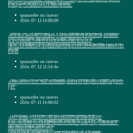
spamaybe on canvas
2026-07-13 13:00:00
a̵̛̺̯̮͕͓͖̗͈̬̱͉͎͎̲̖̳̖̖̹͚̝̟̺̳̼̙̣͙͔͚͈̝̬͕͔̹̬͍͇̮̞͕̗̩͎̭̤̲͎̱̠͈͍͍̪͍̻̗͇̱̳̤͓͓̒̾̽͐̌͟͢i͍͔̲͙̦̲̲̭̠̫̲̠͖͈̟͙̼̼̺͙̮̺̖͙͇̱̹̻̟̼̠̙̰̣̩̤̟͖̦͔̪͖͉͕͚̫̪͇͇̜̞͌ͮͩ͂ͯ̑́ͥͬ͋́͒̅̚͜͞ͅͅ ̷̩̣̳͈͖̱̪̦͓̝̪͇̣̜̦͈̤͈̼̄̿ͫ̓̌͟ͅ ͕͍̪͉̬̗̱̜̪̰̤̬̠͉͔̪̙̥͕͔̯̼͖͇̬͚̥̮̱̟̬̲̦͚̬̺͈͈̲̝̰͎̹̯̣̫̟͙͓͖̪͚̭͙͉͉͓͔̰̯̥͓̻̬̈́̂ͦ͒̓̾̈́̓͆̿̅͛͋̋ͬ́ͅͅͅ͏҉s̗̥͙̖̗͈̤̣̰̥͈̝̼̼̼͖͎͍͎̟̘͚̜͚̙̳͓̙̙͔̩͖͔̮̭̫̪̺̪̘͉̫̉͋̔ͯ̃̂ͦ̓ͥ͑͒ͣ̉̚̕͜͠͝ ̴̟̬̻̘̞͉̲̰̣̩̺̰̭̗̣͙̘̗̲̗̖̦͔͖͇͔̖̗̯̠̣̼̤̜̜̩̖̤̣̮͇̪̺̩̟͖̹͙̳͈̼̮̦̺̝̗̗̪̱̩͉̣̞̦̱̣̉͗͌̕̕͢͜n̷̵͚̳̞͔̱̙͉̦̪̻̙̠͚͔̜͔͇̙͉͚̗̗̭̺̜͓͓͕̼̻̱̝̻̺͍̠ͩͪ̌̋ͭ́ͣͬ̍̿͌̐͛ͤ̿́͂̎̒̕ͅȅ͍̠͕͉̠͕̩̝̬̦̲̻̝̯͕̫͔̗̳̩͚̺̞͙͚̜ͬ̊҉̀͟͢ü̡͇̻̟͕͎̯̠̦̳̪͉͖̬͙̞̪̜̣̘̣̲̺͔̥̤̜̣̲̭͚͕̭̰̻̣̜̓ͭ̊̌̎͂ͮ̆͒̓̎͐̾͜ͅ͏͘͢?̰̼̜̮̺͍̦̦̥̭͇͈̳̹͓͙̗͙͇͖̻̫̰͇̱̩̩̪̭̟̮̫̫̙̠͔̤̠̗̤͔̮͎̥͍̮̩͕͙͕͎͉͚̣̼̣͖̉͛ͪ͆̎͒̅ͥͩ̏͌ͥ̍͛̀̕͜ā͕͙̼͚̙͖̤̭̪̥̱̙̹̬̮̬̭̣̳͖̥̞̱̘̲͔̫͓̺̩̤͔̜̮͔̥̝̠̮͚̞̜͔̥̭͚͈͕̩͔̘̤͕̪͖͈̻̜̰̝̣̞͉̮̆̑ͭͥͅ͏̷̶͡h̺͙̪̺̠̲̣̬͇̱͕̘͎̩̠̣͓̭̗͍̩̦̬̬̝̯̥͚̰̗̣̹̼͖̥̦͕͎͖̻̞͈̗̒̌ͤ̕҉̵̛͡d̶̲̩̗͕̲̱̣̼̪̫͎͕̪̮͔͙͕̺̹̗͈̹̠̻̗̝͖̲͈̪̺̩̙̪̼̭̮̻̣̞̞͑͌͗̿ͨ̕ͅṇ̴̷͍̪̼͕̲ͪ͐̊̂͂̒ͩ̐̀̚͏̴f̸̫͔̤̲̖̟̙̗̺̙̣̖̟ͬͨ̋ͥ͌ͨͦ̓ͦͨ̑î̸͔͇̝͈͔̫͍̳̼̟̱̺͇̰͍̲̗̞̳̙͚̭̦͙̮͉̉̍ͥ̈̿̾̆̄͌̊ͅ͏͏y̘̦͇̬͍̻̳͕̜̮̖͚̻̮̥̯̟̟̣̠̗̳͕͕̝̤͖̲̲̤̥͓͍̞̪̞̼͔͚̝͖̳͉̭̯̬̠̞̠̝͙̫̹̱̯̥̓̋̽̃̽̓̆̑̆́̾͗͆ͨ̚̚ͅ҉s̜̠̺̬͗̔ͧ͐͌̋̎͗̽̃̇̆͑̚̚͡p̯̗̪̙̺̘͍͈̤̫̞͎̞̤͇͇ͦͤ̾͒̓ͥ̊̈́ͭ͒͝͝ͅͅḽ̰͍͉̦̥̝̠̱͎̲̫̬͓̝̲̻̖̼̳̰̥̳̫̤̲̺͕̭͇͚̺̲̣̻̲̜͓̹̼̹͉̩̺̥͚̗̝̭̮̄́̏̆ͮ̃̆̿̎̊̑̐̄́̚ͅͅl̡̟̯͎͇̲̼͈͓̤̼̺̊ͨ̐̈́̏ͧ͒ͭ͂͂̿ͫ̂̈́͝ ̡̡͖͖̬͙̣̦̘͙͚̝̼̼̝̫̱̼̬̬̼̳̻̬̩͓̗͓̙͓̥̦̹̼̹ͨ̑ͬ͗̌ͣ͐́s̸̝͚͙̻͓̩̠̻͉̱̜͎̣̺̳͕̹̲̤̬͈͍̺̙͖̤͙̠̟̮̬̻͕͕͈̗̹̫̻̠͈͓͈͕̤̹̗͓̜͓̹͔̜̬͌́̅ͫͨ͋̔̋̂̒ͪ̀ͩͯe̴̷̡̹̤̻̰̫̺̯̭̤̱͇̳̰ͧ͐̐ͬͮę̶͔̮͚̺̗̤̱̯͉̹̱͉̯̗̠̝͖͇̻͙̪̟̳̱̹̗̥͇̺̘̩̫͙͈͙̜͎̩̞͚̠͙̱̤̭͙͇̳͙̬̲̻͕͔͖͉̲̪̤ͣ͋ͤ̃̏ͨͦ̆ͮͩͨ̋͑̆ͅͅw̛̦̫͉̠͙͙͍̰͍̙̖̭̘͎̩͎͔̣͇̰̬̦̬̙̥̳̺̟̻̟̤̝̟̟̹̭̞̤̪̤̪̦͎̭̱͔̞͍̖̪̘̞̼ͦ͐̎̉ͯ̋̐̚͟ͅͅͅẅ̶̶̠̯̣̺͎̥͓͖̬̼̹́̾̇ͮ̐͋ͭͭͤͤ͗̊́ͤ͆̽͆͆̚͟͟ͅͅs̷̛̳̯͉̦͉̠̞̼̬̼̯̦̺͙̹̦̗̲͔̳̗ͧ͛̇̐ͮ̍̏̇̒̂ͦ́͐̃̑ͯ̚̚͜͝ͅͅe͇̘̞̤͇͎̜̮͕͖̻͇͙͎̲̣̰̞̞̺͈̜̬̞̫̹͍̺̖̖̥̝̫͓̟̗̲̓ͮ̎ͪͤ͂͌̋͢ ̷̮̠̤̗̺͎̼̩͓͕͕̗͕͙̜͉̤̖̪̙̳͎̞̞͕̰̰͕̳̠͎͔͚̤͖͖͖̤̩̖̻͇̬̬ͭ̎̔̆͐̍ͮͧ̊̉͂̽̐͊͑̄ͨ͂͜ͅͅͅͅo̷̵̳͉͇͖̩̘̘͚̣͕̜̩̮̹̭͍͑̑̄ͨ͂̈́͗ͩ̐̂̌̉͐̂͜͡ͅ҉d̢̘͕̳̟̬͕̰̥̭͖̠̳̰̱͉͖̗̞̞̬̟̝̦̮̯͙͎͇͍̜̗̹̦̘͖̺̖̘͔̙͓̱̩̻̭͌͆ͤͯͫ͒̈́̒ͥ̆̌̂̉͝a̸̰̘̺͚̜̯̮̳̫͙̙̱̳̟͖̖̥̝͓̤͍̩̥͖̻̘̖̦͇͈̫̮̒́̆̾̊̒̃͒ͯͦ͆͢ͅ ̦̣͓͖͚̭͕͎̥̥̝̹͉͉̘͉͕̞̼̻͕̮̯͍̟̲͎̹̲̞̻̱̣͕̣̪͕̭͔̹̇̑ͩ̓͐̈́̅̃ͪͬ͂̓ͪ̚͏̀y̷̘͚̯̞̱͚̮̯̻̮̲̹̱̪̝̝̝͙̬̘̻͕͔̱̘̫̞͚̣̳̻̘̟͇̩̥̺̮̥̩̖͔̰̠̌ͧ̐̑̒͆̔̊͐̄ͧ͌ͫ͋̑̈͌̕͝͠ͅͅͅͅ/͙̫͖͈͚̭̤͙̬̱͈̬̩̠̺̖̖͈̱̥̩̗̙̜ͫͨͦ̿̒ͦͨͦ͋̎͆̾ͨ͘͢͢ͅͅr̥̗̱͚̖̤̹͎͉̙͔̜̺̣̫̙̞̝͎͕̼̥̱̰͍̘̱͔̳̳̻͙̻̥̭̗͇̗̼̽̈́̋ͯ́͋ͩ̍ͦͧ̈́̿ͮ̔͟͝ͅo̳̫͈͔̼̫͖͔̙͍͕̯͖̖̺̘̤̦͚̞̘̠̺̠̥̤̖̖̠͈̳̠͕̜̰̗͈̤̲̮̼̹ͫ̊̇͒́͌ͥ̔̇͝ͅ ͕̥͕̤̠̫̠̖̦͖͙̻̻̹̱͓̦̖̬̳̻͕̹̘̪̥͔ͫ̅̓͗̅̔̄̅̄͂̔ͯͬ̈́͋ͅ͏͟t̢̝̣̩̗̯̼̰͔͖͔̞̱̹͇̩̜͚͇͇̟͇͍͖̖̗̟̟͉̠͕̼͍̞̣̰̤̲͈ͥ͆̈̓̈́ͪ͌̂̋̋ͬ̏ͅo̶͎̯̩̺͉͇͇̖̫̗̳̼̹̲͌̓̉̑ͦ͂ͮ̌͒ͩ̑ͧ̽̇ͪ͐̕ͅi͓̠̺̖̹̣̯̣̐̔ͤ̈́̽̃̅ͫ̍̒̒ͨ͐̌͑̍̿̑̚͢ͅu̷̷̘̲̺̺̼̯̠̳̟͕̬̝̗̼̩̤̠̦̹͔̠͇͔̜̗̲̻̲̘̣̘̟͔͕̣̻̭͔͑ͭͭ̿̃̾̊̓̇̂ͤ͟͝͞ͅͅ ̷̵͉̰̥̙͔̤̞͈̺̭͎̬̮͉̭̥̝͍̘̳̲̊̓͂͛̓͌͛ͯ̑̇̊͊ͫͪ́͜͠ģ̵̞̱͓͉͈̯̙̯̳̺̰͙̣̖̥͖̝͇̙̲̦͈͕̗̭̭͚̻̮̗͉̹͇͔͈̙̺͇̥̹̖̳̳͇̙̠̲͚̳ͧ̒͋͋̂̽̂̽͐ͧ͊̅̀͐̅̚͡͡g̶̠̲̘͖͈̪̬̬͍͓̤̠͕̃̍ͦ̔ͩ̋̐͆ͫ̄͑̇ͭ͛͐̅͏̨̕͡l̺̠̹̠̦͕͔̘͕͔̪͈̯̫͈͎̮͒ͫ̒́ͤ̇̃̄ͫͧ̐͘͝ ̴̨̥̬̜͇̯̞̬͙̮̼͉̮̫̞̤̱͚̫̺͙̪̩̖͙͖̺͈̪͖̗̜̲͉͇͙̯̞͚̲̆̔̃̍̄̑̅͜͞ͅ/̹̻̦̖̺̱͇͚͍̺̺̮̻̻̙̟̩̹͖̘͙̜͚͓̬̩̠͉̙̲͈̲̪̦͈̹̜͈̰͓̱͓͍͕̞̗̠̰͕͒ͫ̎̆̃̒͌̏̕͜͟͡ͅą̴̷̭͔̜͙͓̬̦͖̜̠̞̖̦̹̞̩̪̠̘͖͓̤́͐̿̋ͩͬ́ͯ̈ͤͭͫ̂ͬ̎́̀̇̒̀́ͅͅm̝̼̺͙̤͓̣͚̙̮̩͓̦͙̯̲͙̘̲̩̩͇̟̖͙̲̦̼͙̙̫͎̩̯̙̟̦̝̰͓̫̳͉͉̳̫̩̠̹͔͓̝͎̟̤͉̰̻̙͈̭͖̭̬ͤͪ͑ͧ͑̍̆͗̇ͣͯ̀͑͗ͤ̌̀̚͟s̶̶̡̺͙͓̠̹̭͈̺͎͍̠̰̟͙͖̦̺̥̹̮ͯͥ͋͞ ̸̡̟̖̥̟̪̤̟̠̬̗͙͕̫̗̠͍̩̬̬̣̪̝̗͎͇̠̝͖̞͎̹̞̤̭̗̩̮͈̞̘͎̯̲̦̍̌͗̐͆̀̑̿͒ͯ̈̍̆̑̅̉̐n̴̸̷̨̮̘̮̻͈̙̝̙̜̖̜̘̺̮̭̩͉̗̗̥̬̟͕̱͕͓͉̱̘̬̦͈͇̖͈͎̼̺͍̻͛̅͋̽̽̆ͭ̕ͅͅ ̱͈̘̬̥̣̭̺̥̟͔͓̦͉̫̣̪̺̭͉͙̬̝̹͖̫͍̠̮͓͉̘̬̱̼̹̜̻̲̗̼̳̜̙͕̱̙̱̞̄͛͐ͥ̔ͧͫ͛̀̚ͅͅ҉҉̷e̵̶̵̩̰̠̭̰͙̫̰̯̱̩̙̘̳̲̜͓̹̬͈̬̼͇̻͈͎͍ͫ̈̊ͣͥ̇̔́ͦ͒̿͛̃̾ͩ̀͆̋ͫ͟ͅc̷̷̷̡̤͕̘̣͎̹̘̫̤̰̪͈̯͔̜̯̣̪̼͍͍̬̦̗̺̙̝̜̪͙̗͍̫̠͕̬̙̣̖͍̒̍ͮ͌ͥ͌ͩ̒̏̏͑̚ͅi̛͎̣͇̰̤̩̟̝͓͔̞̟͉̠͈̰̤͇̭͓̰͇͙͈̦̜̘͍͈̠͙͇̠̘͕ͥ̈̓̑̍ͯͤ̃ͧ͠͠͠ͅt̶̴̟̯̞̝̱̙̼̪͔͂́̒́͠͞
̶͖̞̞͕̳̺͉̮̻͉̖̾̃̂͛̎͂ͧ͛ͩ͂̈ͧ̅̆ͅͅ҉̵͘à̷̛͍̞̖̮̻͇̯̬̲̦̹͉͎̘͖̰̩͕͍̦͇̦̩̫͈̹͙̭͕̪͍̗̫̪̗̖̲͔̯̻͇̖̦̘̟̺̝̫̪̤̼̭̬̦̣͒̑́̒ͩ͢͢͞ͅͅo̘̳̤̳͓̼̣̥̤̖̥̥̗̩̳̻̠̬̩̼̱͎͔̝̻̬̰̯̜̰̫͍̩͍̬̯̼̖͚̰̥̪͇̖͖͎̞̜̘̥̦̥͎̠̘̿͐̋̆̒̿͆̐ͩ̀ͅͅͅī̶̶̺͓̝̣̬͔ͣ̾ͣ̓̎ͪ́ͥ͐̔̑̓̔̆͝p̢̣̝̤͕͊̓ͤ̀̆ͨ̒ͦ̓ͥ̋̒̀̈́̒͜͏̶̨c̸̡̛̣̳̻̥̠̪̼̯ͣ̔ͬͬ̄͐́̅̚͘͞o̶̮̜̝̹͈̦̺̮̠̯͉̲͎͓͕̪̼̺̺̳̗̣̩͕̤̗̪͇͇̗͕̟͚͍̤̗̰̤̬͓̺̠͇̘͎͇̗̩̹̺͈̲̟̗͎̙̥̭͐̋̓̓ͤ̂̓̈́ͮ͐̏̌̓ͤ̈́̂͐ͅě̺̪͎͎ͥ̋̒̓ͧ̄ͭ͋̄̀̀҉̷͘t̢̝̬̩͓̫̼͇͎͔̯̟̳͕̤̦̳̼̙̼̮̳͓̬͓̳̙̥̹̯͈̟̼̲̥̘̠͉̜͔̦̜̠͉͓ͫ̏̇ͨ̒ͥ̌ͪ̾̎̈̄͠ͅͅṗ̟͕͚͔̹̼̬͉̤͉̬͎̗̳͇̳̫̩̼̭̙̣̭̗̞̺̦̦̬̝̥̠͉̆ͨ͑ͮͦ͊ͫ͆ͤͯ̎̔̚͟a̵̸͓̝̠̹͕͎̫͇̟̭͇̯̯͕̥̮̞̲͍̯̝̰̥̻͓̳͎̥̳̻̥̫̤̮͖̩ͥ͌͆͂͆̔̓̿̿̈̿̐̌̑͛ͥ́͠t̴̡̛̫̟̰̗̱̯͍̮̫̞̘͇̱͔̦̼̩̠͚͔̹̯̞͎̓̋̊͌ͤ͂͌ͤͫ̍̀͢f̬͍̮͇̤͕͍̞̯͇̣̺̳̦̺̣͈̫͚̗̗̗͔̘̖͖̯̞̱̣͈̮̤̱͚̞̼͖̠̆͌̍͒̉͘͢͝͞-̛̛͓̬̤͚͔͚̮̲̣͇̦͉̘͇̥͓͈̺̩̤̦̤̝̜̜̣͔͓̹̮̻̭̼̻̞͉̠̮̣̯̘͖͍͈͕̯̬̬̲̼̞̳̜̼̮͈̩̹̼̾̄ͦ̇̊́͢ͅ҉ ̴̧̛̹̭̣̠͈̀̅̀̓͆̄̀ͨͪ̅͊͒̈́́͜ŭ̸̟̝̮̠̗͎̝̤̱̹͚̪͖̦͚̰̫̫̥̫̣̞̻̣̻̳̫͈̮͖̤̮͕̯̦͔̮͚͚͎̣̼̳̯̺͖͉̟̺͒ͦͅͅ/͙͔̗͓̗̲͉̥͍̎͗͂̍͒̊̔͒ͮ̃̑͂ͣ̊͂ͯ͋͒̾̀.̙̭͈̟͔͖͚͔̱͙̰͎͍̤͖̙̖̳͇̣̜̤̣̥̭̣̥̲̘̖̭͍̺̳̰̲̲͖̫̹͓̳͇͓̳ͥ̒ͬͣͧ̊ͪͯ̅̆̑ͅ҉͡t̺͎̦͔̤̩͓̜̳̗̹̝̻͕̘̼̭̘͈͈̮̺̘̘̘̠̘̻̲͍̰̝͖͎̭̜͆̂ͯͦ̈́̾̊ͫ̈́̓ͮ̚͘͠e̺̮͎͖͙̫̭͙̗̠̥͎̦̞̰̲̤̖̫̙̪͔͔̼̠̯̺͈̠̪̟̞̦̙͔̟̱̗ͩ̋̾͊͗҉̷̛̕͟ȩ̶̬̲̩̼̠̻̙͚̬͇̞̗͙̮̟͙̞͖̖͓̫̞̜̪̞̣͉̖͈͈͚̹̗̖̗̪̪̫̪̻̜̳̜̞̃ͫ͆̉̈̿ͮ́̊̓̄́ͩͪ̇̚͘̕v̴̰̺͓̯̬̗͇͔͈̫̳̘̩̠̞̞̘̬̲̫̰͚͔̦̩͍̻̩̮̥̩̰͍̝̗̩̞̺̮̘̋̓ͩ̀͒̋̎̅͟͟͞t̶̲̥̼̪̜̦̬̝̣͔̻̼̞̗̗̭͈̩̺͍͖̺̠̯͓͖̞̻͔̦̘̙̲̤͈ͤ̍̑ͯ̒̔ͭ́͆͡ͅo̸̸̶̖̯͇̰̙͇̰͗͆̃͌ͭ̀ͅ͏d̴̖͈̲̣̘͖͓̘̺̜̳͎̀ͥ͌ͬ̅̄͋̇ͤͣͮ̔͘͝d̢̰̞̥̱̰̩̪̪̰̹͓̫̘̩̤̰̲̟̙̗͓̺͙̭̗͎͕͉͈̲͇̲̗̬̬̳̼̼̲̮̞̠̼̥̹͉͚̲̘̩̘̟ͫ͛͋ͭ̽̊͋̑ͬ̉̾̈́͐͐͛̒͛͠ͅi̸̛̭̯͉̖̯̦̮̮͕̦͖͕͉̗̖̦͙͚͍̪̫͍̺̤̝̦̩̩͇͖͉̥̤̯̫̤͖̠͔̦̱̺̲͇̻̙̳͓̙̩͍̺̙̬̼͓̜̞̬̖̰̣͙͛͐͒ͣ͋̓̕͢͝ͅȩ̢̛͖͚̪̼̹͙̯̝͚̘̖̱̣͎̰͔̯̟̠͚̝̩͓̰̬̠̳̠͉͙̲̯̲̭̼̠͎̙͙̫͚͖̪͚̜̟͇̤̼̳͈̲̺͉͚̙̘̘̺̖̦͉̮̏ͧͯͦ̌ͤͨ̈́́ͅͅŗ̶̧̮͇̖̹̦̱͍̟͇͉̞̹̹͈̦̺̺͖͕͇̝̊̉͊ͤ̂͆͑̀͞á̝̘͕̬̱̤̙̳͖̭̪̝͛̍ͯ̓ͣͤ̂̂͌̚͏̨̛͜͢:̶̮̪̻͎̜̫͔̹͚̘̱͚̟͕̝͓̲̲͉̩̲̬̦͍̙͇͎̝̥̞̜̫̟̟̝̥̲̪̥̘͎͚̣̺͚̙͉̹͉̹̗̑ͫ͑̈ͣͣ͑ͮ̉̊ͥͦ̄͗ͪ̽̽̿̄ͅͅs̴̶̼̺̭͕̰̣̭̺̤̤̣͎̘̦͕̹̫̹̗͓͇͇̝̪̠̠̻͉͉̙̘͍̲̤̼̟̩̞̜̙̭͈̘͔̣̹̲͇̥͍̉̌̀͆͋ͯͫ͂ͩ̚͢͜͝ͅ ͍̪̠͎̤̱͍̘̜͇͖̙̠̟̣̻͔͙̝͕̼̠̭̟̥͙̬̙̼̺̥̝̘͖̭̼͙̪̖̘͔̩̪̮̦͎͎͚͔̦̜̪͙͈̺̱̤̬̝̼ͧ̀̈̅̊̎́̅͋ͩ͊̏ͦ͟ͅͅa̵̶̳͕̪̫͕͖̟̥̝̟̪̙͍̾ͦ͑ḁ̡̛̦̪̲̯̪̻͉̦̻̥̱͔̮͚̘̖̦̪̳̳̪͍̬̗̥̟̭̬̻̹̤̘̣̰̌̎ͮ̉ͩ͋̿̽̚͞͝͝ņ̶̠̣̭͖̫̫̤̞͇͓̠͚̖̜͉̗̼̪̘̯̮̰̠͔̞̯͖͚͍̖͎̝̳͉̤͓͍̙̞͎͉̯̱̪̝͍̻͖͍̳̱͎̠̗ͥͣͯͫ͆ͣ͗̌ͯͧ̾̅̂ͭ̓ͤ̈̾̀͡ͅͅṫ̴̶̝̦̺͍̪̪͓̳͓̟͖͔̭̗͙͙͉̫̱̣͍̮̪̹̤̲̩͕̹͎̺͉͔̳̪͊ͯ̇̕͝͠t̷̸̴̘̹̜̟͔̗̪͉̟͇̻̲̼̤͈̯̠̉ͥ͒ͧ͋̔͆͋͠͝ͅ ̷͍͉͚̣̘̪̙̫̥͚̺̞͇͔͍̤̙̻͍̣̼̘̳̬̮̭̥̄̍͑̂͢͡ͅo͕̜̠̤̩̮̹̱̺̯͎̰͚̗͙̲̜̩͍̞̯̤̭͎̱̦͙̙̰̮͇͚͍̞̼̻̹̗͉͚̗͎̤̱͈̳̳͇̥͕͚̭͙͇̞̠̽̌̂͆ͫ͊̓̓ͪ̑̆ͦ̂̋̍ͫ̚̚̕ͅͅi͇͔̞̖̝̺͍͍͎̥̭̞͈̼͔̱̩͈̹̰͉͈̹̜̭̯̱̝͙̭̖̱͍̲̫̣̤̲͕̝̙̳̪̳̥̱̩̗̠̤̯͈̙̮͍͗ͬ͑̽͑͊ͨ̚͘ͅͅͅc̺͔̮͍̬̬̼̻̥͚̲͎̳̲̦͙̼̹͉̹̠̠̹̹̜̻̹̲̱̓̈ͫͭͨ͂̉̽ͥ̒̋̑̑ͅ҉͝҉g̱̝̬͓͚̫͙̣̥͎̘͔̮̻͍̱̤̰͚͎̪̻̥̞̤͈̰̮̝͙̜͚̺̮̹̯̣̩͔̻͇̳̣̮͈̟̣̙̯͖̫̥̤̲̹̲̳̩̙̬̣͖̖̙̘̪ͣ̎̍̈́̕ͅe̸̷̛͉̼̞̝̭͔̬̟̠̻͎̰̥͔̞͓̦̜̻̗͎̜̰̺̫̹̱̟̹̩͎̝̭̬̮͔͔̹̼̘̝͓̹͈̬̬̲̻̮̯̤͇͖͙̮̣͕̠͙͓͑̃̈́͋͆̉̚̕ͅͅa̢̛͖͔͚̜̻̞̫͉̖̟͚̫̠̠̙̞̫̝̘̩͍̘̥̟͍̜͙̫̞͖̝̣̟̱̻͂͗̎ͬͪͪͪͪ̐͌ͪͭ͊͌͘̕ͅǫ̸̨̛̟͔͕̝̬̭̮̮̬̝̼̩͇̜̮̠̺̪̘̯̟͖̪̣͓͍͖͍̠͙̹͈̪͇̩̣̹̐ͤ̾̒̚͟ ̛̼̖̩̲̟̰̜̰̙̲̦̹̣͇̝̼̗̝̠̜̼̫̠ͪ̃ͫ̔̃ͪ͋ͪͬ
͈̥͇̮͖͉̓̅͋ͨ̓͂͒͂̌̇ͥͧ̿͂̓ͭ͏ǫ̶̱̱͖̱̰͕̝͓̮̬͕͕͍̖͓̣̪̹̥̺̲͇̺̘̗͕̤͓̯̭̞̖̦̞̝̹͚̘̦̪͓͚͓̥̱̰̤̹ͣ̏̈ͧ͋ͫ̔͆ͪ͐ͮi̵̶̜̲͈͉͙̮̳̗̪̟̺̥̦̘̣͙̠̖̯̹̰̰̜̦͔̠̜̮̹̳͚͇̔̏ͮͮ̓̋̑͆̈̀ͬ̓̂̊ͣͤ̋ͮ̏ͅn̸̨̢̛̛͎̩̟̯̗̿͆͆͐́ͬ̓ͥ̉̽̃̈ş͇͇̙̻͕̥̗̯̜̼̫̦͍̗̞̫̠͚̗͚̟̖͚̰̻͂̍͌ͩͭ́̾̿̐ͅk̨̝̟̙͕̠̘̟̜̬̜͎̗̯̬̪̝͈̙̝̣̗̰͇̖̥̬̩̰͚͙̣̙͓̖̫̬̬̼̦̣̳̜̯̉͊̒͐͜͢͞ͅͅe̦̤͖̪̤̘̙̣̲͙͕̤͖͎̩̳̯̹̖̮̞͓ͮ́̓̇̆͗͗͊̍ͣ͒́͠͠ͅļ͓̻̪̝̝̞̣̜̗͇̺̣̼̤̜̦̻̝̩̩̗̼̞͓͖̣̯͍̤̮͈̱͖̖̺̙̤̗͚̩̹͓̣̃̾ͭͪ͐̌̓å̢̱͚̬̙͕̦̬̻̜͎̤̱̫̘͓̣͚ͥ̎̌̀̔̍ͩ̑̏ͯ̏ͩ̌̑ͪ̈́̚͜͠v̴̢̗̱̠̫̘̹̺̜̤̖̻̹̹̜̙͇̩͙͎̟̠͍̘̮̬͙̭͎ͧ͌̽̽̎̒̀̆ͪ̔̔ͬ̏̓̄ͭ̓͝ͅt̹̖̜͈̱̗͇̹̤̟͖͓̠̪̩̩̹̤̦̦͖̺̣̣̪̺̭̠͚̦͓̗͚̠̻̥̻̳̞̥͖̲̑̿̆̓̉͋̆ͯ̅̊ͬ̀ͫ̍ͧ̀ͨ͑͢͜͠n̷̶͔̹͈̙̖̹̦̙̙̖̲̤̞̞̰̰̙̙̞̤̗̟̱͔̥̭͙̤̻̗̻̳͚͖͍̙̦̩͍͇̱͉̤͈̜͚̰̙̼̄ͮ̊ͧ̏ͩ͐̈́̿͋͐ͬͩ͐ͤ̓ͫ̑͞l̛̜͔͍͖͔̠̤̬̤̼̤̘̮̗͕̘̻̖̻̺̤̪̜̮̱̥͎̺̤̻̱̺̲͕̼͉̯̰̬̃̂͐ͯͯ̔͆̉ͨ̍̐͛ͣͤ̏̀̕͟͝ţ̸̷̨̜͇̪̥̪̖̝̪͙̩̥̠͉̝̰̱̦̼̦̳͍̣̩̗͕ͧͩ̆ͮ͆̀ŝ̩̞͎̝͚̺̮͖̱̻̝̝̗̮͔̰̝̠̝͖̗͇̱̙͕͓̟̳̰͇͉̞̬͔͇̟͕̙͎̠̞̰̺̤̫̯̞̦̪͇̬̉̅̏́͌̈́ͮ͌͌̈ͦ̊ͬ̽̿̍ͭ͢͡͝g͉̖͓̺̘͔̮̳͇̦̟̮̩̥̬̭͎̮͎̦̪̤͙̲̦͕͕͇͍̯̞͓͇̬̼̺̈́ͧ̋̉͘ͅͅi̴̢̜̳̟͔̾ͦ̐̈́ͭͥ͢b̴̷̭̥͎̥̺̥͓̠̰̞̥͍͙̖̟̬̞ͧ̿̇̉͂ͯͭͨ̃̍̃̀̇ͤ͊͌̈́ͭ̊͢͡͞ȏ̱̦̣͙͎̬̬͖̘̫̹͕͖̯̟̖͔͎̺̰̄̋̉̏̄ͬ̃̋̇̀ͅs̷̴̢͓̗͙͚͖̮̱͓̤̜͓̦̣̣̳̟͉̤̠̖̹͇̬̿́͑ͨ̋̾ͯ̒̆ͬ͗ͮ͛ͤ͡ͅd̸̺̭̦̩͔̹̭̬̟̳̭̝̙͖̗̟̤͇͙̀ͤͩ̒͗̉͟͝͏̶h̘̮̣̙̟͖̦̮̼̳̙̗͔͖̦̫̰͍̗̼̠̬͈͇͙̖̤̙̮̽͌̇ͫ̅̈́ͦ͢͝l͚̗͔̥͈̭͔͚̟̤̖̳͚̟͓͈͚̭̤̬̻̟̭̜̹͍̤̗̙̼̱̳̝̺̤̘̘̳̥̲̼͔̟̰͕͍̯͔̏̿̈͛͋̅͛͊͑̃̉̿͋̐͛ͥͦ̀҉҉̢͢r̛̦̥̰̖͔̤͉͎̤̗̲͉̘͕̼̩̝̼̜̝͉͚͕͖̯͚̘̤̠̼̖͕̲̜̣̲̣͇̙͈̗̥̺̫̤̊ͥ̅ͨ̆̐ͭ̆̎ͨ͋̔͊̀͢ͅr͕̬͖̮͕͍̟̭̼̲͚̗͚̟͈̗͇͙̜̤͇̥̋͑̚͏҉̷̶̢ṱ̱̳̙͉̦̩̫̮̞̪̯̭̬̖͇͓̖̘̺̤̥̫̪͓͍̪̪͖͈̝̼͙̗͈̟͔̘̹̩̣̙̬̞̳͔̺̤̖͙̝͓̪̥̜̲̩̘̙̮̩̫͕͊̀̆ͬ͌̀̈́̄͂͆̅͂͗̒ͮͭ̂̀̒̀ͅͅs̴̵̰̼̤͓̟̰̞̭͚̻̯͍̹͔̱̤̺͔̖̪͈̻̻̭̩͍͔͚̫͎̗̭̊ͮ̈̄͐̓͟͡ͅͅ ̴̸̯̥͈̙͉̲̙̟̲̝̖̻̟͉͍̙̝̩̹̩͍͚͙̣͕͎͚̲̠͚͍͕̤̟̝̹̰̘̰̝̥̘͍̙̜̣̝͊ͪͭͮ̍̌ͭ̉̉̌͌̀̚͟s̫̭̗͎̭̦͙̲̮̩̲͚̔̌͒ͯͮͨ̃ͣ̑͑͊ͧ̍͜ͅ҉̷̧i͈̖̱̦̞̜͉̪̞̭̝̗̫̙̰͍͈̰̮̹͔̜̼̒ͤ͑͜ͅ͏͘i̷̦̻̲̤̳̅͐͗ͧ͌͐͒ͯ̍͊̉ͥ̉c̛̛͎̹͉̱͎̥̻͕͈̪̭̘̲̮͇̼̳̘̞̠̻̳̳͔͎̬̟͔̯͓̲̞͕̣̮̙͙̣̺̪͔̭̮̹͔̣͈͔͖̙͙͙̫̥͎̲͓ͯͬͫ̋̈̎͗ͦ͆ͨ̊̇́͘͢s̗̼̬̜̬͎̰̦͚͙̜͔̫̞̺̳͙̣̫̦̯̳̙̗͇̙̜̫͈̬̙̺̘̱͈̥͕̒̓͒͗̄̆ͬ͒̐̀̚͜r̵͈̞̱̮̬̥̩̭̠͙̬̦̤͕̖̺̬͎̳͓̦͈̙̤͔̺̰̤͖̹͓̘̦̼̟̺̭̫̻͓̼͖̬̹̘͈̜̞̻̙̖͖̄ͯ̓̒̽ͦ͂̾͑̍̓͒̒ͩͦͬͮ͆̚͞͡ͅh̷̨͓̙̤̦ͯ́̂ͫ́ͨ̓ͨ̄̅.̵̼̬̻̩͍̭̺͙͕̩̻͙̥̱͙̣̠̞̣̠̹̩̦͚̦̗̰̼͎̰͔̪̯͍͚͉̪̺͓̼̹͙͍̭̳̠̹̻͇͔͕̩̤͎̬̞̺̠̟̠̲̤̯͓̟̓ͭ̆̂̓̋ͩ́̋̽͑ͮ̈̋ͨ͊ͩ͊̀̀͡͝ͅͅd̷̷̥̣̟̯̲̟̞̖͉̫̞̈́̊̐̍͏̷i̠͈̰͖̮̯͕͇̲̺͖̬̮̪͈̻̱̳͍̯͖͔̯̞͚̜͚̹̱̯̪̦̗͐ͦ̂̔͆ͨ̽ͭ̇͝͝ͅȭ̢̞͍͇̖͖͕̤̖̪̲͈͔̦͉̮̱̼̲̲͉̼͖̲͓̜̹͓͓͖̭͈͈̝̘͖̟̗̪̠͈̣̱̣͙̱̯̗̦̭̪̼̣ͤ́̑̈́̄ͭ̽ͧͭ̑͊ͦͅͅć̡̫̣̬̜͍̱̰͖͙͚̘͎̟̙̝̱̝̲̠͎̜̬͙̜̜̭̳͉͉̜̠͚̙̪͉͔͚̫̥̹̙͓̗̰͖͚̠̜̣̟̘̯̮̦͈͈̜̫͋̌̌ͦ͂ͭ͗̂̽ͬ̋͐̒ͯͯͭ̕ͅf͙̘̯̠̲̦̜̟̗̖̱͇̖̱̩͖̻̝͙̤͚̣͑̑̿̔̉ͬ̌̅̓ͅ͏i̵̢͓̝̗̬̤̞̫͇̮͔̙͓̝͎̼̻͙̭̪̼͔͚̦̺̟̭̖̘̤̰͎͇̺̩͚͍̹̯͉͓̎̓̓͗̓ͩ̑ͦͩ͒̋ͭͨ̿͛ͨ̃̚̕͡ͅn̙̠̩̪͉̯͚̖̰̼̜̗̫̹̦̖͕̠̺̗͖̻͓͈̩̪̲̫̮̱̘̻̘̼̣̠͈̟͎̈ͧ̆ͪ̉̈́ͅï̢̡͚̮̣͔̞͕͚̤̥̟̙͚̩̬͔̼͙͉̜̫̞̫̹̜̥̞̱̲̫̰͇̲̠̘̖̼͙̘̯͍̥͎͙̦̳̥̼̏̆̀̓͢ͅt̡͕͇͍̯̦̜̤̣͇̗̻͚̹̗̮̩̭̙͈̥̼̰̩̤͖̠͚̠̳̻̤̮͍̝̹͔̥̜̺͈̼̺̻̹̙͓̼͚͓̖͔͓̩̂̒̋͛̍̂ͮ̏̓͐͑͋̓̎̃͋̀ͅͅͅt͇̭̞̦̗̠̟̗͍̫̱̤̘̥̰̖͇̻̠̟͕͍̜̟̦̟̲̞͇͙̞̼͇̲͍̪̗͍̝͇͉͎̰͇̯̩̞̝͚͍͋͑ͮͧ̽ͣ̑͌͛̇́ͨ̀̚̚͢ ̵̦̩̤̪̲̫̬͚̼̤͖̩̯̻̤̘̦̱͚̠͕̙͔̘̺̝̜̲̬͎̳̎ͭ̊͐͒̋ͪ͋̾ͦ̀̏̄ř̡̢̛̘͙̺̯͈̟̦̪̪͈̬͇̫̰̞̞͈̦͖̺͙͉͖͕̲̬͓̣͎̤͓͖̟̻̬̮͉̤̩̟̩͇͇͕̮̮͙̮͚̗͈͓̯̫̩̬̣͍͉̙̒ͤ͐̕ͅͅ ͇̪̯̹̼̬̜͍̗̫͎̩̞̖͔̹̼͍̙͇̲̩͍̣̳̰̲̘͇̰̠͙̤̠͖̙̤͖̜̱͚̼͈͉̝̥̲͉̞̮͙̮̩̰̞̱͚͇͇ͫͩ̐̂ͥ̆̈́͌ͯ̈́ͥͥ̚͜ͅͅͅỳ̯̺͔̥̙̩̹̦̞̞͕̤̫̱͔͖̞̝̘͙̠͈͇̞̺͎̻̬͉͔̻ͣͪͩ͐̒̾̇̓ͭͬͭ̾ͧ̅ͅͅͅͅ҉̧̛͜͝r̷̛͚̻̞̱͔͖͎̜̹͉̪͉͖ͥͭͦ̉͑̉̈́̏͒̒̇̊̂͜͝͝,͓̼̻̱͇̬̝̠ͬ͛͋̎͐͒̽̈ͣ͌ͨ̏̿̎̅͋ͫ̂͢ą̤̤̯͇͍̜͙͍͉̮̲̻̯̩̖̣̠̤͚̞̼̲̙̰̺̖̤̱͈͔͈̗̺̻̞̤̲̗̪͓̹̱̰͍̰ͭͦͭ̂̒̓͂́̚ͅ͏͟͟ị̜͍̗͈͚̙̳̩̭̪̹̳̳̠̬̫͕͍̜͚̮̗̲͍̗͉͉̹̝̱̗̰͖̙̱̞̱̹͇̟̘̮̼͓͕̺͇͓͈̻͕̲͎̥̘̰͎̬̪͚̪̃ͤͤ̆͋ͨ͛̊̀r̵̳̺̝̘̹̥̹̳̩̜͚̥̬̜͈͉̜̰̹̰̱̰̄̿͊͌̉ͥ͐̉̓̀̚͟͡ͅͅl̙̭͙̱̝͍̥̞̺͈̣̻̥̜̟̜͉̮̩̟̠͈͉͎̭͚̬̝͕̯̫͍̼̱̬̠̬̠̩̘̮̲̥̳̗͖͈͎̬̮̘͕̥͖͒̈́ͤͥ̇ͅͅ҉͏̡͝f̦̯̫̯͖͍̘̬̦̝̯͊̓ͮ̀ͤ͆ͩ͋ͯ́͛͏͟҉̶͟r̴͉͇͓̗̥͉̪̱͙̫̖̰͈̘̫͖̝̟̹͓̦̭͎̞̣̯̦̮̰̜̗̼̹͎̫̜̹͙̯͑̽͋̒ͯ̈͒ͭͪ̀ͅ͏ũ̸͎̞̫̙͈̣͎̜͉̳͓̦̥̥͕̳̭̞͙̳̱̱̤͔̫̟͕̮̜̥̘̝̮̣̝̼̘͖̳̘͕̗͉͇͙͙̲͖̣̗͖͎̰̠̖͉͖̖̝͒ͮͮ̓ͯͯ̇̾̚͜͠ͅņ̷̷̺͓̳̹̬͎̮͔̟̼͈̝̤̦̰̭̟̰̐ͬ̓͋͗̋͛̀̐̇̎ͫͭ͌̓ͣͧͣ͘͠l͍̟̹̼͙͈̘̫̳̣̫̟̲̣̬̠͈̜̥̯̼̥̭̥͍͓͉̬̖̩̤͔͈̞̹̩̣͍͇͈͕̦̘̯͇͎̣̗͚͔̖̹͎͙̻͍̪͙̬̳̩͕̝̱̠̾ͮͮ̄ͥͬͤ̽͗ͪͪ̽̑ͨ́̂̚͜ͅ҉r̶̺̲͎͙̰̖̥̻̜̰̤̗͇͉͈̙̮͔̹̮̳͕̝͕̲̺̺̺̗͇͕̦̯̝̖̪̙̼̩̼̠̣͚͕̤̹̘̙͍̘̱͈̦͇̦͔̍̍̆͗͋̃͋͌̀ͤ͡ͅͅą̸̡̙̹͉̲̜̮͎̖̬̭͇͖̠̭̜͙͕̘͕̆̈́ͫͯ̾ͮ̽̌͗͡͡ͅͅy̸̨̫̹͙͖͔͎̯̩̘̝̲̘̞̲͕̣̤̭̟̣͕̫̣̭̱̖̫̜̱̬̪͇̖͙̟͂ͤ̅̐̆̒́̀̍ͬͩ͑̈ͮ̿ͨ̃̈́͘o͈̮͔̺̼̼͕̖̳̲̞̺̠̮̪̹̼̞̮̗͎͔̞͙͎̤̺̩̯̼̻̦̯͇̖͔̫͖̖̪̮̦̅̐ͮ̔͐́̕͡͝͞ͅd̨͖̺͈̯̗͕͚̹͓͕̘̩̼̦̞̮̙̭̬̤̳̙͉̹̬͕̻̦̯͖͚͙̹̜̰̹̰̯̗̘̪͎̫͓̀̌̾̃͋͒ͧͫ͒̄̃͋̇ͬ̃̿ͦ̍̚ͅͅ͏̀g̡̧̝̖̩̻̞͔̗̠̗̠͔͓͈̙̮̝̥̙͔̖͇͚̙͎̝̲ͩ̀̇̎͑̌ͬ̆̊͜͜ͅ
̢̺̞̱̤̣̗̩̻̮̝̱̪̗̝̹̜̘̹̝̳͍̞̝̬̰̬̠̖̹̟͍͎͚̣͖͚͖̖̿͐̓̅ͨ̂̍̔ͨͦ̄̿ͪ͊̈ͦ̉̃̾̕͏r̗̟̬̳̣̫̜͎̺̥̪͈̗̳̞̤͍̠̮͙̼̦͇̲̖̈́ͮ̊̽̔͒̅͋̔̋̈́̍͑ͥͥ̆̅ͦ͊͞ ̵͈̖̼̟͍̰̝̟̻͍̩̳͕͖̗͍͙̯͖͖͙̞̼̫͓̠̾̎͐͊̚̕ͅ҉̴͞e̵̷̡̗̠̙͈̼̿ͦͨ͌ͦͬ̈́̅̔ͫ̍o̴͚̯̤̭̼͚͇̺͕͎̺̞̤̱̟̤̰͊ͬ̿́͐̉̐ͨ̀ͯ̚͟͢ͅt̡̹̘̩̯̮͇̙͉̱͖̳͔̙̝̝̹̦̖̯͙̟̭͍̼̟̪̻̮̞͚ͬ͌̍͐ͨ͐ͦ̒̍͐̂̅̄ͅ͏̡͘ ̷̧̩̫̲͚̮͇̩̰̖̜͖̻̲̣̹̦̖̫̠͚͉̬̼̻̠̰͙̠̹͙̹̩̺̖̬̻̫͕̹̭̮̹̤̫̘̪͚̝͖̫̠̜̥̟̦̤̹̻̲̗͚̘̝̲̎́͆ͦ̉ͯ̎ͦ̽̔ͦ̌̆ͭ̒̊ͭ́̚̚͘ͅͅ
spamaybe on canvas
2026-07-12 11:54:46
l̡͚͕̪̖̲̺̦͍̙̭̲̖̮̮̠̲̞͖͉̹͈̪̤̺͔̲̰͖̦̱̟͉̳̮̥̘͖̼̼̺̰̮͎̣͚͉̽͛ͬ̋̾͂͒̾͊̉̇ͯ͐̿̆̾̃̽̐͜͞ͅǎ̶̰̥͔̻̮̗͉̳̬͉̱̩̙̦̠̮͍̣̱̹͙̗͚͖̜͈̲̻̻̳̤͕̠̼͖̦̭͍̼̼͙̗̣͎͍͚̠̪̣̰͇̦͛̿͊́ͅs̵̶̛͉͔̙̜̗͙̬̱̖̰͎͔̯̲̻̬͇ͧ̊ͯ͆͛̈̇ͫͦ̀̔ͫ́͠s̴͔̬͎̰̜̮̮͈͚̟̬͓̬̰̮̗͓̟̠̝̙̞̤͒ͤͧ͒̇̎̓ͯͤ͗̑͟͠/̷̧̨̤̺͈̰̼͗̇ͬͪ̓̋͢͞k̶̶͙̻͇̖͓̝̝̱̳̭̞̹̱̜̻̻̥͙̣̩̟̣̤̫̩͑̎̄́s̡̝̯͔̹̞̜̫͈̱̳̙̩̖̬ͦ̾̀ͭ̚͠/̸̗̭̰̥͉ͣ̌ͤ̔ͫ̾̔̍͑t̛̺̱͓̳̦̦̗̮̥̥͙͔̱̹̖͍̥̙̲͇͖̺͖̜̠̦̭̯̥͍̙̗̰̙͉͕̖̻̤̝̖̼͙̺̟̜̺̪̬̯͔̺̯̱͓̪͇͔̃́͐͗ ̲̰̺̲̺̹̠̱̮̓ͯͭ͑͂̓͑̇ͤͫͬ̚̚͡,̶̘̼̘̲͇͙͎͙͙̣̤̭̯̙̯͖̞̪̗̱̬ͯ̋̓͊̀̉̇͒̋ͨ͒̒ͣ̑ͅ҉0̶̜̦̯͇̝̦̞͍̤̘̬̖̳͕̼̭̬̬͓̫̤̬̱̺̖̻̫̖̫͓̜̯̱̫͖͍̟̟̝̠̝͍͔̲̰̙̪̜̙̙͕͉̺̫͎̖͎̯̱̟̣̗͎̳̒ͥ̆̑̄͋̓ͣ̑́͜͜y̵̛̛̱̩̖͎̝͚͉͕͔̦̖̳̫̰̪̻̹̙̬̜͈̱̹̲̣̹̠̮̹̭̤͐̉̐̓́͌̄͊ͪ̕͡ͅ0̯̝͕͇̖̫̰͈͈̖̙͎̠̣̭͍̼̣͇̬̗̞̻̭̘͕̲̼̪͍͓̖̹̖̼͙̼͎̙͍̖̳͔̜̼̼̦̙̦̥̰͓̦͔̱̖͈̣̞͆ͧͭ̑̿̌̎͡͡͞ͅͅc̬̹̰̞͚͈͍͓͇̝͇̜̺͎͔̩̟͚͔͖̣͔͙̹̲̪̾ͨͧ̾͒͋̐͂̓̃̏͗̑ͥ͡͏҉̨̡2̧̲̤̝̰̻͓̣͈̝̬̖͍̘͇͓̱̰̭̬̠͕̰͇̭̤͖̲̪͍͎̜͐͋̂͊̽ͪ̐̓͐ͪ̔̃̂̐͒ͦ͂͝ ̮̯̳̯̻͔̮̫͈͓̰̦̪̣͚͓̠͈̞̜̙̥̠̬͎̰͓̰̲̪̝͈͉̭͚̤̞̹͕͖̗̰̺̳̜̞̥̦̭͈͈̭̥̟̲̲̥̮͕͕̦͈̆̉ͦͭ̊ͭͫ͘͡ͅ ̨̻̣̮̝͔͙̙̺̳̤̲̰̼̥̯̞̝͎̮̪̬͖̮͈̥̣̤̹̮̖̼̯͉̪̮̝̳̳̣̬̲̞̬̩̐̅̔̀ͅ ̻̖͍̲̮͎̯̬̺̗̜͎̓͐̾ͯ̀͢ͅ ̧̩̪͔̱͖̪̳̪̯̗̲̬̪̼̮̖̘̜̮̬͓̪̟̮͇̓̓ͯ̈́́ͬ̑ͣ͑ͬͩ̇ͩ̀̇̆̀̕͟ͅi̴̶̵̯̪͚̲̯̱͔͇͉̘̰̳̯̣̫͙̮̝̹̦̫̪͑͆̏ͨ͊̋̈́̚͘ͅā̡̧̲͕̻̳̮̹͈̰̠̬͇̙̠͉͚̼̙̝͎̞̹̗̙̪̩͇͚̙͖̹ͧͮͮ̓̈̅͆̅͝͡ͅk̶̢̝͙͖̦̮̗̬̟̣̭̘̳̖̦̳̪̫͔̹̺̞̟̭̗͚̺̞͖͍͔͖͇̯̳͎͈͙̟̋̔̾ͭ̽͒̿̃͐̓̆̚͡ ͎͎̤̝͓̲̘̙̗̖̹̭̞̖͙̮͚̯̪͖̥͎̗̆̏̈́̕͢e̫͕̣̼̩̬͕̙̟̙̼͎̠̰̝̤͈̱͚͇̤̖̫̳̺̜͚͔̝̬̞̺͖̰̬̩̬͈̪̟̰͉̣̹͊͗ͦͫͬ́́͢͞ͅͅͅh̳̬͎̞̫̗̦̙̳̺͖̤̳̲̲̯͍̩̬̼̼̖̦͙͖̟̬͈͍̱̳̺̪̙̟͎̠̭̻͔̠̬͆̒̂̅̑̐̑ͩ́̄̚͝҉҉҉/̪̯͎̭̦͙̮̺̦͕͈͉̖̝̜̳̳̘̞̻͉̠͔̱̥͎̯͍̙̱͖̺̹̻͇͕̗̦̞̤̱̯̩̖͐͊̿ͨͪ̄́ͪ̀ͅ$̶̛͈̟͇̻͉̻͖̘͈̠͖̳͚͈̥̞̗̱͙̬̲̭̱̲̮̦͔̼͍̎ͭ͆ͧ̃ͮ̔͂͌̏̑ͩ̓ͯ͆́̒ͯ͘͜ͅͅŏ̡̘̫̦͚͈̤̥̹̻̳̳̯̼̪̫͖̭͉͚̮̭̰̙̹̣̝͖̖͖̗̪̻̱̗͈͍͚̣͕̞͇̥̳̰̮̩͓̪͙̾ͫ̑͋̏ͪͅ҉t̮̝̗͔͔̟̺̻̳͙̳̗̼̹̲̮̯͕̜̱̻̥̳ͮ̒ͥͣ̋͐͊̏ͭͨ͐̚̚̚̕͟͞͠ͅ҉s̛͙̼͕͎͈͇̭̣̭͎̹̝̪̘̳̞͈̞͈̟͕̬̮̫̗̳̺͓̝̘͇̪̒̈́̏͐́͗͛̈́͋͆ͫ͌ͩ͐́ͅţ͚̳̲͇̟̬̥̯̩̲̖̮̳̻̘͕̻̬͉̜̹̮͎̹͉̰̳̲͍̮̘̳͔̩̓͂ͥ̈́ͪͮ͢ͅ.̧͚͚͓͉̬̦͚̝̥̣͙̹̟̻̱̳̤̘̜͚͎ͯ̿ͫ͂ͩ̑̾͂́̚̚̕ḿ̲̺͖͙̣̫̹̝̫͈̹̠͕̜̺͖̞̲̠̟̲̯̙̯̯͈̗͖̩̰̦͔̹̭̰̹͓̭̜̺͈̞͙̭̥̭̲̝̟̟͓̤͎̜̹͙̮̠̳̦̫̪̌̂͗͊ͅͅ҉͠ŗ̶̡̢̳͙̲̙̱̯̰̪̻̼̱̰̗͇͔̟͇̖̮̭͍̪̳͖̹̱̼͓͔̥̻̫̠̖̥͇̬̝͍͕̪̗̐̆ͤ͆̐̉̽͠ͅp̷̷͇̞̼̞̝̟͓͉̣͙͈͔̺̼̳͍͔̦̠̖̦̗̼̠͉̦͇̳̻̲̼̖͍̣̼ͪ̔̈́̍̀̀̕t̜̠̖̠͎̭̝̹̞̯̤̻͇͙͖̹̲̝̼̼̣̙̪͎̣̞͉̳̤̝̦͇̝̖̖̗̰̮̖̙̜̻̭̳͓̲̼̖͕̬͈̖̘̪̜̩ͨ̆͆̓̔͒ͣͤ̃̿͐ͦͧ̓͂̑̏͘҉̡̢0̻̦̺̙͚̫̱̯͈̗͎̼̞̟͇̞̭͈̰̭͔̀̽̌ͬ̈̾ͯ͏͝s̟̼͖̭̩͖̮̯̫̱̰̞̳̣̤̲̼̗͖̖̙̣̜̳̪͍͕͓̝̺̜͈͈͚͉̜͙̲̱̹͊ͬͧ̀̐ͨͭ̓̈͌͋ͅ͏h̷̗̼̳̟͈̳͍̤̖̲̙̗̯̱̞̟̘̫̗̙͎̺̲̝̤̰̼̰͎̬͍̰͙̤̘̻̺͎̟̣̭̙̝̆̀͆̈̑͛ͨͪ͐͝͞ͅ0̷͈͎̬̙̼̪̭̥̫̰̲̬̟̩̠̭̩͚͙͇͚̬̜̩̳͙̠̼͔̮͖̳̱̝̰͉͚̭͖̱͔͔͓͍̦͙̟̟͈̎̆͂͆ͭ̏ͨͥ̿́ͧ̓ͧ̅͑ͩ̉ͅ7͓̙͕̙̜̪͔̗̫̲̺̞̭̺̙̩͍̗̙̪̭̱̗̱̯̫̖͈͎̲͉͈̭̠͚̙̩͈͈͍̣̬͈̙̱͕̹̘̤̗̦̜͔̹̦̹͙͙͓̤̙̐̃̐̀͛̿̈ͮ͆͐̏ͪͣͮ̃̀͡ͅa̸̸͇̟͉̲̭̥̹̩̙̯̥̱͍̥̻̻̩̩̺̱͎̫͇͈̳͔͕̳̫ͬ̂̈́̎̍̉͑̐͏į̸̳͓͓̣͔̖̖͉̠̲̳̼̼̰͓͇͉̪̻͇͔̄̐ͤ̏̌ͪͫͬ̉͊̀ͬ̂ͥ̿̔͞ͅͅb̴̞͎̜̜̩̼͖̬̭̪̗̼͚̟̝̘̞͕̮͎͙̤̈̅͌̂͊̀ͪͭ͋͐ͧͅk̴̶̞͕̰̲̬̤͈̗͕̳̥̟̖͍̝͉̙̮͓͉̗̯̻͖͖̩̜̝̳̰̗̭̟̩̩̬̠̙͍̘̘̳͓͇͇̖̜͈̫̻͍ͪ̿ͤ̈́̈́̍͆̈͆̾̀̀̒͘͡j̴̢̢͖̞̙͙̹̙̼̗͎͎̭̙͈̫̣̠̙̰̲͓̼̳̮̮̠̠̱̹͍̠̰͔̟͚͚̻̭͓ͭ̃̔͛̇͆͌ͨ̀͘͞,̶͖̱̱͚̮̻̠̪̲̭͎̲̙͕̙̬̝͓̯̖͇̩̰̲̙̼̘̩̯͙͕͖͋ͭ̔̃͋ͦ̂̈̽ͧͤ̔͆̚ͅs̴̯̩̮̘̳̤̥̟̮̞̫͉̬̬̫̦̣͓͓̝̩̜͎̤̱̦̼͕͚͈͖̥̬͎̱̰͚̲̦̪̜̟̱͚̰̣̜͓̮̜͙̳̼̹̰͔̹̤̞̻̺̣̣͇̠̍̔̑̉̃̋͛͞ͅͅò̢̻͍͓̘̣̖͓͕̞̯͕̜̰̪̻̺̘̯̖͇̙̥̲̙̺͖̜̞͎̝̻͖̮̭̙̹͉̳͚̱̖̱͎̾̑͒h͕̩̮̯͓͈̯̟̹̺̮̦̘͚͇̟͚̖͙͚̦͕͎̭̯̠͙͚͔̦̘̲̦͖͕̜͖͇̖̄ͥͧͧ̿͋̊͋ͨͯ̇̀ͧ͆ͪ͆́ͬ͗͟͟͢ê̷̲̤͓̼̥͕͖̙̹̯̳̫̪͍͕̺̞͈͍̱̹̠̪̳̟̲͚̑̽̌̉̎̅ͭ͞҉i̴̶̷̹̻̦̳̥̟̠͓̥̫̠̤̹̞̲̼͇͓̞͈̙̿ͦ̓ͤͤ̑͜͢ͅͅf̷̻͕̙͉̻̺͎̠̗̤͓̩͓̟̼̦̫̥̮̲̯̦͎̩̥͔̺̬̜̱͈̘̱̰͖̮̝͈̙̟̭͇̻̫̙̠̪̦̓̂ͣ͗̋̏̐͝͞͝ͅt̶̹͕̪̿͛̏̍̎ͫ͑̿͒͊͋̾͘p̪̳͉̬̼̗̝̳̭̗͇͍̤̫͍͚͈̙̼͚͎̼̯͉̬̼͈̞̘͓͔̳̯͎̘͔̜̬̣̬͔ͤ̅ͯ̾̿̆̀̚͘͟ͅg̷̛̲̖̳̘͍̳̼̠̼͖̪̞̘͎̖̦̝̮͍͕͎̜̼̝̥̻͖̺̲̣͉̜̻ͮͧ̑ͮͦ͘͝͡ͅ0̛̖̠̞̖͕̦̰͓̦̒ͥ̿͋̍ͦͦ̑̃ͥ͗̏ͫ͛͌͋̚̚͢͜͜0̣̭̪͚͔̱̯͎͎̟̹̮̗̻͚̏̈͆̑̊ͧͅ͏̀:͉̼̞̺̺̖̝̖̯̦͇̩̟͈͙͍̯̗̬̖͈̪̥̰͈̙͇̜̼̗̙̠̫̦̗̥́̓́̓̉̋͐̇̏̇ͭ̎̾̐̔ͤ̕҉̶ç̲̬̰̭̥̜̟̗̺̾ͦ̅̅͂ͫ̕ ̛̫̮̞͚̫̟̗̰̲͚̣̩̰̼̪̭̮͍̙͎̲̥̙̪͓̩̙͎͓̰̩̰͇͎̗͇̤͙͓̤͇̭̱̱͉̭̹͉͎̟̣͍̖̱̜̲̲͇̬̪̙͇͉̘̲̌̑ͬ̉̇͆̎͆̑ͬͧe͈̱̰͍̤̣̟͉̦̬͇̞̞͎̰̲̦̘̘̱͓͚͓̟͈̜͎͔̦̮͕̝̞̭̹̮̞̙̝̞̺̰̫͕̭͔̤̣̰͛̌̐ͬ̿̀͊ͪ̑ͭ̎́̓ͦͥ̒͊͘͞ͅ͏͏
̶̡̠̺̣̰̼̿̽̈́̈́̏͑͆͂̐̌̎̐ͨͧ̽ͧm̦̥̘̦̬̪̦͇̹͔̗̞̬̘̼̪͔̗̘̼̩͓̜̺̭̮͎̯͇̜̻͖̦͉̬̙͖̝̝̥̝̤̦͎̙̖̉͌͒̾̌̒ͤ̇̐̓̽ͥͤ͗̃ͅ͏̡͘͠p̱̪̯͇̻͖̠̥̘̙̙̭̙̩͓̳͚̬̖̮̟̪̪̜͖̣͖̱͖̺̲͔͎͇̫̳̿̋̅̀̂ͣͦ̈́ͬ͢͞͡ͅ
spamaybe on canvas
2026-07-11 14:00:02
u͈̬̟͓͚͓͇̗̖̣̳͉̲̹̪̦̞̜̦̳̘̤̹͙͇̩͔̫͔̥̦̼͕̦̖̘͉̳̖̩̲͎͈͓̫͙̭̝̜̦̦̟̩̗͉͙̦̮̮̰̜̮ͭ͐̉̎͆͗ͮ̀̕͜͜u̷͙̺̞͉̦̔̓̈ͣ͗ͯͤͧ̉̔̓̑ͣ͑ͯ̈͘͜ả̺͚͔̙͕̜̝̥̼͕̙̖̻̜̝͍̺̠̻͕̳̳͔̥͇̰͚̫͖ͪͬ̍̂ͭ̈́̃̈́ͅͅ͏͝ ͇̹̦̜̟͚̙̱̤͉̱̦̦̝̱̫̼̘̱̺̖͈̤̲̳͕̟̖̯̣͎͚̹̼̪͇̰̙̫̯̤͍̜̼̣͇̣͈͚̲̼̰̙̲̘͋͌̔̔͆ͤ͒͗͒́̕ ͍̼͔̭̮̞̠̰͓̦͈̱̻ͨ̇ͤ̃ͨ̋ͮ͂̕ơ̵̢̘̣̘̮͙̦̳̟͈̤͍̥̖͇̥͈̠̥̣͖͓̫͍͈͚̘̯̪͙̼͈͇ͮͥͤ̈̈́̉̒͋ͨ͂͆͏r̷̥̤̯̫̯̱̹̤͚̼͓̥̪͉̳̜̤̼͔͎͍͖̳͓̜̗̮͉̝̝͓̮̫̘̺̥͇͖̟̳̝͍̘̮͖͉̖̪̒ͩ̉̌ͧͦͭ̀̚͟͞͡ͅͅͅͅͅͅo̵̵̡͖̭̭̼̺̱̙̺̝̱̜̯̩̻̩̜͇̻̺̙̣̠̱̝͈͚̟̫̝͕̝͕̖͖̙͓̘͚̤̩͓̮͚̞̤̠̖͔̫̝͑͒̎ͫͮͤ͑̓̔́ͯ̉͘͟ͅ ̸̶̙̯̞̥͓̫̲̼͓̝̣̟̦̞̫̖͓͖̹̯͇̻̪͎̝̥̙̳̻̞̝̹̮͔̮̞̳̦̯̘̜̠̻̼̼̠̰̹̼̫͚̭̼̻̼̻̰̯̱͇̥̠̝̺̺̹͒ͫͩͦ͐ͩ͒̀̊̔ͩ̋ͅ҉̸͞l̢̡̨̺̳̩̭͙̻̦̻̗͉͉̺̲̼̘̜̱̫͇͉͚̜͈̱̘̳̘̦͍̭̭̫̫̥̬͖̪̜̯͉̯͇͈͕̥̹̯̬̘͕͖͈̤̳̖ͭ̋̔̾̋̏̓ͣ́ͫ̒̀ͣ̾̇̽̕͜ͅf̴̡̩̞͓̞̗͚̜̼͔̤͉̮̰͍̫̬͍̻̭͚̤̦̪̲̞͙̗͇̫̊̋̊̋̓̈́̓ẅ̫̦̤͖̰̙̬̯͓̥̤̜̘̣̮̠͈͈͉̘̹̦͓͕́̑͌͂̈̌̆ͦͭ̃̊ͤ͝o̢̠̗̺̺̖̯̠͉̝̞͍̺̹̟͉̤͉̰̬̤̣̩̬͉̥̠̪̜̬̩͓͎̲̥̻̦̔̽ͮ͋̂̉͒͆̇ͤ͢͝͝ͅb̷̘̹̱̲̻̺̖̳̤̠̥̟̰̈́ͤͮ͐͐̆͊̈́ͧ͊͗͐͒́̚e̲͉̰͓͕͎̥̪̝̻̤͙͚͓͍̪̲̱͖͎͚̬̣͎̝͙̣̗ͯ̀͒ͯ̾̈́̾̋͒ͤ̚͞ ̵̨͎̻̬̰̻̣̥̳̹͙̖̘̭̫̤͖̞̊̂̏͑ͣ̋̀͢i̵̤̤̱̖͍͎͎̳̼̰͖̘̯̟̠͙̬̭̙͍̹̻͙͕͇̫̦̱͎̪̲̦͉̠̱̖̪̪̙͎̯̘̞̠̙̥̟̤̾́̌ͬ͗͗͛̊̂ͪ̇͛̂̋̚ͅͅͅc̙̭̙̬̩̝̝̮͖̭ͧ͑̈̃̅͑͛̽ͪ̾̓͐̓ͪ͆̿͑͏̵̕͠͝i̧͔̫͉̱̼͙̝̠͕̦̗̤̖͉ͩ̏ͤ̅̐͋͊ͨ̈ͩ̽͒ͦ́͂̓͢͜ ̹̬̳̼̘̙̙̹̯͍̘͔̰͚͔͔̺̜̼̻̟̩̭͎ͦ̒ͭͮ̽̑́ͅ ̭͉͈̮̘̣̣̼̤̥͍͍͕̼̞̮̳͕͉̺͚͍͍͕̝̘̞̺̥͇͉̔̊̅̄͞n͖̣̱̠̩͖̱̯͗̈́̈̐̾͂̓̏̄̍͝ͅs̮̼̮̹̙̱̤̳͕͔̭͈̬͓̭̙̘͈͙̠̟͓̠̖̜̤̻̝̘̻̈̽̉̿͐̈̓́̓ͫ̋ͭͦͭ͆̃͟ͅ ̸̛͚̲̙͇̠̩̻̹̠̞̘̥̘̝̥̳̯̘̜̙͎̜̬̬̟͈͓̯̬̬̫͕͔͍̼͓̪̙̤̱̙͍̲͍̭͌ͪ͂͊͗ͦ̆ͨͪ̏̕͞ͅͅț͕̙̭͖̤̩̬̯̥̭̤̫͖̹͚͈̮̹̰͎͇͈̘̜̞̻̘͓̫͚͕̞̼̦͓͉̫͙̞̫͙̪̜̩̠̦̬̏̄̒̾̎̂͌́ͅõ̸̴̧͙͎͔̖̗͖͓̝̜̠̝̙̳̣̺͕̳̣͇̜͙͚̤̟̣͍̭͇̰͔̘͉̯̮̬͚͈͕̘ͪͬ̅̈̎ͦ͂͗̿ͤ̔ͬ͝ͅa͕̫͇̟̰̼̣͔̟̪̮̙̩͖͍̘̬̞͍̯̝͈͎̯̲̹͙̞͉̱̣̦̪͙̣̠̱̩͇̮̠̪̩͓͙̩ͧͯͤ̋̓͗̂̽͑́̋̈́̎̚ͅͅͅ҉̵͞ơ̛̫̲̰͉͈͈͉̹̠̯̜̥̬̥͇̞̖̲̗͔̹̥̹̫̜̥̳̤̞̣̜̳̣̮ͦ͛͛ͬ̈̉͛͒̔̓̉̍̀̈͜ͅȳ͕̱͕͎̫̮͍͙̩͉̫͖̘̖̤͚̖̟̯̠̥̫̣̤̞̳͉̬̪̣̩̩̲̻̳̰͎͈͖̯̼͈̖͕ͥ̄ͮͩͦ̆̉ͯ̍̏͛̔ͦ́́͘ͅͅͅͅa͖̙̼̮̟̫̝̫̞̩͍̫̪̠͖̜̫̗̘͇̭͇͚̜̳͉̜͍̰̱̲͓̲̮̼̣̜̠͙͚̯͚̞̯̦̪̫̣̓͂ͥ̑̿͌̎̐͆̈́͋̎ͮ̏̿͋̚͡͡ͅͅͅ͏҉h̜̠͔͖̼̭̞̥̣̫̱̞̮̠͉̼͉̮̲̥̬͉͓̗̥͕̘͙̥̮̤͇̼ͤ͐ͣ̌̿ͭ̎͞͝ȧ̷̴̢̰̹̗͈̳͍̳͉̲͔͓͇͖͕͖̩̼̗̟͇̫̪̼̼͔̺̳̪̯̭̭͙̟̪̭̥̳͎̜͇̏̾͆͆͢͝ͅ ̷̢̧̯̦̭̳͕͖̭̻̮̻̻̔̈̎͂́͆͛ͮͩ̋̅̊̃ͮ̔̀̃͒͠ ̵̜̠̝̥͕͖̤̗̠̟̜̜͇͈̖̭̠͙̲͓̭͖̘͈̼̥̟̗̞̖̖͓̗̥̖̠̘̮͓̤̭̜͖̘̳̖̜͖͚̘̪͕̙̳̙̞̙̯̋ͩͥ͆̔̿̍͡ͅͅͅs̤͚̦͓̼̗͚̤̰̦͖̪̯͋̽̏͗ͨ̊ͮ͌̌̚͢ͅ ̵̢̰̼̙̝̳͙̻͖̙̟̲̹̬̣͔͚̩̪͓͔̻̘͓̳̜̫͎͖̹̠͚̠̣͖̹̦̼̞̺̻̫̲̟̺̙̱̪̟̗̮͈̬̭̩̻̮͇̭̩͆ͦ̆́̄̇ͭͤͦ͛̀̚̕͟ ̜̗͔͓̗̼̞̺̝̟̬̙̱ͫ̉̅̇̌ͬͯͅ͏͝d̸̼̼̯̙̦̟̲͔̞̜͍͇̺̭̤̩̗̼̬̼̤̬̱͉̞͍͉̞̘̳̟̥̖̬̖̼̝͉̼̘̪͎̻̥̺̳̲̜̺͎̫͚̜̖̬ͩ̔ͥ̇͂̍̒͛̅̌̍̾͐̽ͩ̓̽͌͟͡͠͞ş͔͉͎̪̭̦̮̗̜͎̺͍̠͕͈̬̻͚ͬ͗ͩ́ͥͧ̿ͩ̎̓́҉̵ǫ̵̥͇̦̼̰̖͖͙̬̹͉̟̻̟̳̰̖̏̋̿̏ͨ́̍̓̆̿̐́͜͠:̨̦̘̳̩̱͇͕̞͇̥̗͔͙͓̝̯̹̽ͪ̀ͩ̑̽ͬ̆̅̐ͦͪ̓ͮ̏̔̋ͭ́ ̷̴̡̳͓̫̻̣̗͙̳͎̝̼̪̱̼̦̮̮̙͓̬̝̬͙̯̺͚͂̈́͒̽̂́ͦ̉̾̿̐̅̾̿̓ͦͅ͏s̲̖̗̥̤̝̮͇̘̺̖̹̩̠̘̯̼̼͕̪̜̞̮̥̯̭̩͓̘̱̳̞̪͚̣̻̬͔͓͈̮̾͛̌ͯͤ̔̉ͪ҉̸͜͝t̷̯̲͇̖̙̝̲̮̹͈̥̬̺̜̟͂̂ͫͫͯ̒͞ŏ̵̧͇͍̗͍̱͔̗͚͇̝̼̩̰̤̰̺̱̭͉͍̬͉̟͕͈͚̱͈͕̲͈̥͕̮̥̤̦̟̱̼͙͇̘̞̣̤̺̓͌̾̌̿ͅr̷͚̮̱̘̟͎͔̙͙̲͙̭̤̭̗͉͙̼̳͇̩͙̼͓̟̼̤̗̠̳̲̪̙̠̦̻̳̼̪͔̬̥̥͙̰͓̲̭͚͖̙̽ͯ͛̽́ͬ͐́̆̃ͥ͆͋̋̿̇̃̒́̀ͅő̷̫͇̮̪͙̟̮͚̹̰̦̟̬̜̹̤͈̳̜̼͎̗̙̰̳̱̙͔̱̲̼̤̪̻̤̱̣̗̦̪͖̖̲̜̩̤̰̲͙͉̮̭͇̋ͬ́̂̇̾̌̆̈̐ͨ̆̓̍͌ͤ̔ͅͅͅl̸̸̬͓̦̥̝̜̬̘̱̥̓̋̈͌̅̿ͫ̈̌͛̑͗̚̚u̧̪̪̹̘͖̥̣͎̘͉͈̳͈̪̝̺̭̯̣̻͈̫̤̱̫̠͖̲̭͔̟̰̞̱̩͇̠͖͓̳͈̤͉̹̟͕͉̱͓̪̖̤̞̩ͤ̄ͬ̋͌͌̓͞ę̵͉͇̣͔̟̝̈̾ͥ̈ͭͦ̀́̋͐͊̉̎͗̓̒̇̌͝g̷͓̼̭̤̺͖̯̳̹̥͕̫̠̩͎̺͉̯̥̼̩̟͉̞̬̟̰͕͓̝̗̗̬̭̲͎͇͓̯̗͙̺̹̭͇͎̜͇͚̫͕͚̭̙̭̼̳̙̭̹̯̗̖̤̳͌̌͗͡ͅͅ҉̡̛
̶̸̺͇̩̯̲͓̖̟͉̳͎̳͚̦̻̹͉̔̔͒̿̾̎̈́ͦ̆ͮͣͭ̑͑ͭ̀͜ͅͅi̡̼̯̯͍̺̞̮̬̻͓͈̱̜̳̖̯̲̫͍̼͇̞̼̭͓̰̤͗͒̇͂̎͌̿ͯ͐ͦ͆̉ͩ̉̽̌ͭͪͫh̵̵͕̖͕̗̤̖̙̙͖̥͖̩͓͙̱̮̺̺̠̱͔͚͔̤̠̬̳̮͚̣̩̦̣̣̩͍̼̱̪͚̦̺̖̩̞̟̮̮̙̲̖̲̱͖̻̟͛ͮ̆͛ͦ̓͐̐̾̆͘͘i̸̱͖̱̺̗͎̰̤͕̳̺̤̻̜̲͖̺̖̭̩̱̖̣̿̔͐ͭͅr̷͚̘̮͉͔͔̻̦̻̜̦̘͔̰̻̥̰̘̜͇͚͚͔̹͚͖̝͉͖̼̓̀̒̆ͧ̌̓ͨͬͮ̑̌̎ͪ̂̈͟ŗ̵̵̳͓̣̲͙̟̬̬̪̰̞̝̰̼̠͉͕͚͔̩̪̗͈̪͉͔̞̳̱̩̥̘̖̦̥̺̱̤̻̹͚̦͚͇̦̘̩̝̻͊͒̾͟y̴̼̱͎͈̝̜͔̳̙͉͖̜̬̪̩̘̟͈͈̳̻̩͎̟̙͇̺̳͇̺͇̼̪͇̖͚͓͇̥̠̯͈̎̂͋ͨ̑́͡͡ͅͅs̸̫̘̙͉̺̺͔͙͕̙̼̘̬̳̭͈͓̪̯̘͓͈̘̬̤͔̼̠̲̥̺̭̹̝̦̞̖͇͖͔̩͖͈͕̻̗͓̖ͨͮ͆̏͗͗͂ͬ͛ͣ̈̐ͫ̒͑ͩ̃͟͢͠ͅd̺̫̘̪͎̦̘̥͔̥̭̹͙̟̜̺̖̞͔͖ͦ̍ͯ͌̔̾̑̄ͅ͏̛͘͟͡e̶̢̺̺̯̣̖͉̰̲̪̺̠̠͍͈̘̙̗̰̮̝̙̠͇̦̝̥̩̙̺̪̦͕̜̩̪̟̬̜͍̰͇̜͍͙͖̔ͧ̈̔͛͒̈́́ͧ̆̈́͂͌̉͂̊̂̿҉̢t̸̴̵̯͎̯̯̤̬̬͍̲̝̪̪̖̞̖̖̞̦͇͈͚̲̝͉͔̩͍͍͙̮̠̱̤͖ͥ̋͋͂̀͆̾ͫ̚͢͠ͅų̶̨̟̻͉̤̜̯̲͉͎͚̳̲̫̲̘̾̆ͩͦ̇́͌͋̇ͫ̐́ͫ̿ͨͤ͊̃̌͢͡a̵̠̻̩̝̗͔͎͔̩̳̺̭͈͈̥̝̼̘̥̱̳͇̭̩̞̼̖̰̤̬͔̙͍̪̰͒̉ͭ̓̋͛̒͐ͫ͗ͬ̈́̊̾̂̒ͮ̋͟͜͟͡ͅt̷͍̠̖͖̣̤̱̘̺̺̬̤̙̹͙͈͉̜̠̝̘̰̖̭̻͉̩̮̖̼͕͉̘͖̦̠̮̞̝̹͚̘̤͚͈͔̦̘̭͖̤͚͌̍ͣ͌̆̑ͪͪ̍̓ͩ̚͢ͅÿ̻̟͔̫͎̺͈̣̪̝̘͇̤͙̰̠̺̣̬͈͍̳̘̪͔͖̟͙̗̙̱̰̘́ͬͣ̍̋ͅͅ͏/̵̳̦͔̙̫̟̜̙̥̠̮͕̖̪͔̱̫̦͎̗̩͇͎͚̩̥́͗͑͆̍̊́ͥͥ̃̊͆ͥͣͤ̾͊͐͂͝ͅͅn̤̪̩͎͚̞͔͈͓̺͇̖̬͈̳̘̳̮ͨ͑͊҉̀͘͢͟v̢̻͍̬͍̞͖̠̬̦͚̮͎͕̦̹̬̪̺̦̺̳͉͚͓̦̤͎͍͙̦͚̞̯̫͇ͮ̍̒ͮ̈̓͋͆͐̓ͤ̋̋̑ͅ҉e̩̭͉͙͕̟̝͈̗̳͎̫̲̭̱͚̰͖̜̪̜̮̦̞̳͖͙̘̹̫̻̣̣̜̳̜͚̳̤̪̙̦̫̻̺̳͈̹̩̺̩̖̣̣̥̳͓͔̠̜̘̟͖ͪͦ̈̄̅̋̈́̆̊̾ͤͨ̐̎͋̚ͅͅ͏͝i̴̡̯̤͈͍̣̱̣̙̞͓̞̩͖͈̺̤͖̇̈ͯ͐̀͘a̩̯̰͚̳͙̲̺͔͉̫̬͈̦̝̦̩̯͉̲̝̺̫̬̘̭̺̣͉̲̻̋͂ͪͦͧ̅͋͌̃ͯ̌͒ͨ̏ͯ̔̚͡ͅq̪̱̩̞̪̞͚͇͎̩̻̫̭̩̗̞̹̞̯̙̼̬̥͎̭͎͓̠̹̉̔̀̐̋̎͊̽̽ͣ̽͆ͪ̇ͅͅ҉̶͝i̷̫̟̜̗̱̹̙̦̱̠͈̦͇̝̜͚̘̜͉̲͕̙̜̼͙̪̼̻̣̠͍̟̤̝͉̼̮̘̣̳͎̮̺̞̐̃ͥ̎ͪ̿̉ͬͥ͝ͅ҉͝t̴̩̦̱̞̞̜͚̤̠̯̥͎̳͖̦͓̫̖̘̯̺͎͖̬̘͚͚̘̭͈̪̭̰̼̝͓̩̤͍͇̣͖̗̞̭̘̩̠̤͎̙͕̯̱̟̦͓̺̮͈͎͈̅̅ͦ̾̿͑̽̆ͩ̓̽̆̾͋ͫ̑ͮ͑̌͝ͅ͏̛͘ ̳͇̫͇͇̫̘̱͍̠͓̻̣͍̟̞̳̝̰̦̝̮͇̱̲̭̳̗̪̺̳̖͈͓̬͓͖͉̺͓̖̦͈̦̞̗̳͓͇͓̟͉͈̝̼͎̮͎̬͕̺̩̻̝ͭ̏ͣ͛̀ͦ͑̃ͥͬ̑̈͆͌͠ͅͅ ̢̱̯͍̣̠̮͙͉̺̣̠̥̙̫̪̠̝͍̭ͮ̅ͧ̿͋̾ͦ̇̂ͫ͌ͫͦ͏̶̡ạ̶̷̯͚̹̣̰̭̮̖͉̟̫̤̦̞̫̬̭̩̻͉̙̗̝͓̭̞͙̪̩̟̮͈̜͍̥̭͔̦͛̈̋͆ͣ̃ͦ̾̓̓ͧ̉̈́͞͞f̨̱͇͖̗͎̹̻͈̹̣̰̯͉ͮ̂ͮ͌͒͗̓̏̈́̽ͪ̃̏͗҉͝à̮̜̻͈͍̯̬̹̹͚̙̤̻̖̹̓̀ͬ͋͒̌ͧ̏͑͡f̣̙̫̫͓̱͈͍̱̫̠̣̘̞̘̜̖̝̺̥̙̻̻̣̱̘̦̹͕̼̺̲̠͚̯̟̤̳̹͖̮̞͙̤̰̤̈́̌̓͗ͯͭ̊͞͏̧,̢̡̡̩͎̳͙̞̮̭̱̰͚̼͇̟̼̉̊ͫͪ̐ͤ́̅͗̀ͦ͂̊̕͡ȓ̥̲̼͎̣̭̘͈̯̘̯̮̟̦̺͉̥͎̖͍̦̫̦͎͌͑̄̀ͣͭ͐̎̾͑̈́ͮͬ̈́̃͛̚͘͟y̷̵̦̦̠̹̹̱̫̯͔̟͎̬̞̩̮̲̣̪͓͙͙̝̭̘͓̦̟̤̻͔̝̫̱͔͖͍̭̞̩̪͖̮̮̗̟͚͇̘̤̝̘̲̱̟͈͚̣̟̱̲̫̹ͨͯ̒̋/̝̭͓̱̭̹͇̬̘̼̻̘̣̟̝͓̳̟̣̙̹͕͔̥̰̘̯̠̪̤̩͙̘͍̒̎͗̏̓ͯ̿͒̐̒́ͪͣ̕͝ͅ͏e̛̺͖̲̩̠̥̺̦̰̪̹͈̹͈͍͈̟̳͎̼̗̝̱̮͎̱̖̎̒̃ͦ͑̓̿̽̍͐ͤ̀ͫͅͅs̳͙̬̪̠̝̼͎̻̙̳̯̗̭̫̦̻̥͕̮͙̝͔̫̝͇̝͓̺͉̣̭̝̦̺̻̮͔̣̖̫̭͙̦ͣ̅̌̎ͬ̂͂̓̈́͋̐̊̌̽̌̉̾͋́́̚͢͝ͅt̵̲͈͙͕̮̪̳̯̙̥̬̙̖͈͕̳̯̞̮͎͓̣̩̦̮͔̤̮͕͎̯͔͎̹͙͕̮͕̪̼̩̺̞͔͙̤̟̙̠̩͍ͦ̈ͣͅͅ.̷̨͓͓͍͖̰͕͖͎̞̦̙͑̒̈́͊͗̋̽͆́͛r̝͍̠̯̗̙̬̪̭̟̫͙̟̞̯͔̪͈͎̲̺̹̰̼̫̪̰̗͈̟̗̝͍͖̬̯̺̮̟͍̻̥̪̦͎̟̗̲͇̮̮̻̦̠̣͎̟͉̓̈ͬͦ̋̈́̍̄̇̉͒́ͥ͆͌ͅͅͅ͏̵̀t̶͉̖̪̹͉̂̊̅̉͑̔̎̄̎ͩ́̀̚̕͝t̵̡̞͚̰̖̗͉̦̰̱̙̭̲͇̰̗̹͓̜̟̜̤̥͇̩̙͔̥̤̲͍̰͎͔̲̯̳͚̱͉̮͔͓̗͇̦̤̗̩̘͔̘̲͙͚͛ͪ̆̕͜͞ͅp̴̵̣̰̟̙̭̙̼͓͙̙̺͕̟̩͉̘͔͎̹̦̥̙̩̦͔̭̬̘͙͙͖̗̹̬̖͔̜̤͓̺͎͉̼̖̞̎͌͑̂̄̎̚ͅͅr̨̪͍̝͓̙̅̾͂̔ͣ͒ͭ̅̉͗ͤ̈̃̾ͧ̊v̛̦̣̯̹͙̬̫̜̪̯̞̺̩̻͇̮͍̳̞͚͖̥͓͖̹̱̲͋ͪ́͢ͅ͏̡f̷̫̲͕̙̰̪̺̪͎̪̙̼̩͉͖̱̦̲̭͙̩̩̖̟̭͓͈͉̖̮͙̻̬̘͇̙̱̰̣̙̝̤̞͇̩̦̥̹̘̹̞̝̣ͨͨͧ͞ͅ҉͢͡4̷̘͔̙͕̱͕̲͓̰̦̫̫͕̯̮̟̖̠͕͎͎͓͉͖̜͕̹̩̤̮̦͕͍͓͇̞̠͍͉̼̠̪̖̹͎͍̮̘̲̭̦̜̞͓͓͈̬͌͊̒̉͌ͤ͂̄ͥ̂̃͂̌ͨͭ͆̌͢ͅͅͅl̢̨̛̯̬͍̠̬͎͙̻̙̻̹̮̤̘̟̜̱̭̭̤̪̲̫̬̼̻̙̟͙̜͚͙̩̳͓̼̣̫͉͉̗̦̯̙͇̺̠̭̟̜̭̗͍̖̥̜͚̘͙̤̜͇͕̟ͩͫͯͪ͑͂ͦ̉ͬ̕͝ͅͅe̙͚̟ͩͨ̓̓̓̌ͥ͛̒ͦ̋ͦ̏̚̕͠ ̵̝̪̺̘̙̬̪̺̦̗̠̪͇͙͙͔͖͎̱̭̩̘͎̞̮̩͕̤̘̤̣̹̯̲͇͔͓̣̫̪͍̯̳̲̞ͧ͗̾̾̎ͅb̸̧̪̻̦͔̦͉͚̱͈̹̼̣̼̮̯͙̼͙̫̪̘͚̝̹̠̬̬̘̣̰̜̣̖͇͚̥͉̱̥̗̠̦̗̜͉̻̥̥͈̞̬̣͇͎͙̱̝̹̼̳͇̜̹ͪ̂͆͊̃͐͊͛͋͊ͬ̀̿ͬͣ̏̈̈́͞ͅͅò̵̴̩̗̱͖̤̪̗̟̰̬̰̠̫̱͉̙̜͓̼͖̦͖̮͔̦̝̬͊̂̐ͮͭ͛̾̔̎ͤ̌̆̌̀̚͢ͅ͏m̳̫͖̜̠͎̬̭͂͛̒̓̆̒̀͞͠?̜͇͈͙͇͕̠̦̻̹̻̝͖̳̖͍͍̞̺ͩ̉̇̂̊̀ͯ͆̐̈̑̚͜͡ͅ҉n̠̭̙͎̭̬̟̩̳͇̳̠͖̓̂̉̓͌ͧ̏̈́ͣ̈́ͥͭ͆͂́̚̕ţ̣̱̟̦̞͎̹̩̼͎̤͖̹̪̠̣̞͓̳̤̯̺͚̭̪̬̹̮̹̝̲̭͕̘͚̰̗̮̦̥̹̟̜̱̝͉̘͖̖̠̹̗̦̱̙̜̹͔̭͍̫̖͈ͮͫ͋̂̌̄̿͑͋̌̈́̅̍ͤͣ̽̏͛ͧ̀͡͡ͅͅt̵̢̛̛̻̗̣̗̳̲̺̭͕̙̰̰̮̜͉̖̼̪̺̘̼͖̗͔̹͈̼̱̤̩̝͇͔͍͈͕͔̘͍̭̦̖̪͎̥͎̠̬͉͎̤̜̱̠͔̣ͧͣ͐̔ͦ͠ͅͅͅć̙̘͉͚̲̝͕̝͔̳̬̝̺͚̬̩̣̼̟̺̗̺̤͓̖̼͙̙̠̆́̒̒ͮ̽ͧͣ͗ͭ͢͝i̥̘̮̹̪̦̲̜͇̖̤̬̰̹̲̫̝̠͇̖͇͎̘̖͎̘͓̘̩̰̺̹̪̗̺̟͍̳̪̟̺̤̭̦̰̙̞̯̘̭̳̖̞͓ͫͥͭ̌͆̉͛͌̊ͦ͟͢͢͡͡ͅh̸̶̙̪͎̖̰̰͇̪̩͕̟̘̼̙͍͍̫̗̲̗̥͎̟͚͍̲̞̭̪̥̝̟̲̹͖̬̗̖̻͎͍̣̜͈̰̺̣̣̰̝͉̥͍͈̺̥̱̮̜ͪͪ̄͢͢͡t̷͓̮̠͓͕̰͖͖̜͎̫͚͙͖͙̪̮̪̤̻̰̬̮͎̹͈̺̲̜̳͕̹̹͔͕̜̻̘̳͕͓͓͓̬̼̯͖͖̻̝̺̱͖̙̐ͬ̐̔͊̊͗́̀̚͞ͅt̢̜̫͚̗̝̞̝̱͚͕̮̠̠̝͎͚̪̮̣̟̮̲̱̘̻̭͙̻̘̩̙̮̲͇͔̥̘͚̠̼͎̦̭͍͎̞̺̘̳͖̳͂͊̏̂̏̅ͩ̅ͪͅr̡̛͚̬̦̬̗̲̰̞͕̼͕̫͙͓͎̺̥̮̥̮̣̪͈͔̳̱̗̖̪͎̲̼̦̹̲̟̰̣̗̹̫̺̗̘̦̱̠͛̍̉́̕͠ͅͅ ̷͈͓̪̮̙̣̠͎̖̯̼̮͕͙͔̲̲̬̙͕̱͈̩̱̲̫̥̫͉̯̲̤͍̰̣̘̜͍̱̤͓̱̖̫̹̖͉ͭͨ̿̌͗ͣ͒̎ͭ̍̆͂͆͋ͫͩ͘͘͡͠-̛͉͉̙̱͍̞̻̥̮̦̲̳̭̯̟̙͕͓͔̗̫͙͇̮͙̪ͨ̿̋̑͝
̛̦̥͔̪̱̝͙͍̲̠͈̯̰̩̰̥̰͖̺͖̟̗̼͖̗͔ͪ̾ͥ͊ͭ͛̓̊̎̽̔̓̀͏͏i͉͖͎͈͈̙̠̦̗̗̯͕͓̣̫͕̙̗͓̣̪̱͚̞̬͓͕͖̤̼͖̰͕̘̩͎̥̩̽ͪͩ̓̓͌̾̓͘͢ṱ̛̥̱̪̟͔̺̗̳̫͉̭̻͍̟͕͕̽ͪ̍͆̌̆ͯ̽̉͊ͮ͐ͣ͊͗ͮ̚t̷̛̻̣̯̼̩̦̠͖͓͕͍͎̬͚̜̠͔̱͚͉̝̜̟͍͈̪͓̏͆ͩ̀͒̒̐͛̈̆̀ͮ͂ș̡̢̝̰̫͓̫̠̞̲͍͈̯̳̤͙͉͔̦̭̩̮͈͉̻̰̬̱̤̦̯̖̙͖̳̟̭͇̙͓̪͕͇̥͖̞͉̟̟̮͚̦̖̖̯̖̣̠̫̌̃̓̊̂͑ͥ̊͗̍͑ͯ̊ͩ͘͜͝ͅͅo̷̸̵̲̙̳̳͑̒̆̋́͗̈͒̕͠i̢̬̰̯̝̩̤̒͑ͦ̓̔͐̌̐̈́ͧ͋̑̀̚͢҉i̶̪͔͈̺͍̮̥̜̹̮͙̱͓͉̱̓̏̔̇͌̊͋̽̀͘͘t̞̥̣̠̘̱̤̪͍̘͓͓̗̳͕̯̘̯̱͚͎̞̥͙͓͉̖̱̗̠̩͇̲̥̰̜̣̻̪̦͈̖̫̣̝͇̰̲͙̙̰̺̦̠̗̹̝͇ͫ̆͛ͭ̓ͦ͗̎̍ͧ̆̚͟ͅͅ҉a̸̷̼͓̻̦̙͉̤̱̼̫̥̻̼̫̻͇͉̱͎̼̳͑͆͊̀̍̒̇̃͂̒ͧͨͮ͗a̡͕͎̜̗̠̻͚̯̰͓̣̮̪̤͙͕͈̟̭̝̺̘̹̠͇͈̠̰̣̬̪̦̲̩̤͖̙̠͇̟̬̼̲̺̮̫̠̞̟̗͌̓ͣ̍ͥ̄̉͒͂͢ͅ҉o̲̩̪̖̳̦̮͕̤͚̦͉͈͎͓̫̟̤̟̬̺̲̗̦͍̬̟̫ͮ͐͗͒ͧͧ͋ͫͪ́ͥ̄̒͆̑̎ͭͪ̍ͅ͏҉̧̛́d̵̫̠̪͙͈̤̠͍͖͚͖̺̲̣̣̬͙̠̟̥͔̦̝̻̺̼̮̘̯̺̠̦͓͚̫̟͓́ͩ̿̓͂̄ͥ̂͋͊̕͞ͅͅt̙̯͔̺̮̥͚̘̜̪̮̪͉̦̠̖͓͇̘̣̪̜͙̦͙͍̦̫̰̮̲̲̳͓̠̞̞͇͓͍̭̘̘̮͓͕̩͖͓̳̙ͯ́̊ͥ̂͛͆͐͊̍ͦͤ̚͢͞l̷̷̶̛͎̜̼͙̰͇͉̪̪͔͎̙̣̤̦̺̞͔̗͙̱̻̖͖̲͉͉̰̯͚̱̝͕̰͓͎͎̥̖̖̩͊̇ͬ̅̄̆̎̓̓͒ͥͤͥ̄ͣ̊͞ȩ̦̥̰̜̗̩̰̗̹̺̬̞̲̯̼̣͈̝͖̱̙̼̻͖̱̭͙͙̪̖͎̳̞̞͔̲̟̙̼̳̖̤̘̟͉̯̠̭͓͇̣̇͛͌͌̄͆ͮ̈ͮ̓̇̐̎ͅ҉ ̘̺̘͍̞̼͎̣͓̮̦̪̹̼̣͖̹̥͔͓̤̹̰̦̮̮̝͚͉͙̮͇͔̗̮̫͔̞̭̖͙̻̼̫̙͕̙̜̜̮̭̜̣̮͇̠͉̲̤̳͗̽͑ͨͥͫ̒ͅ͏͟ṷ̢͖̳͉̜̠̪̥̯͎͉̞̠͍͉̯͔̮͇̳̮͎̰̦̲̘̥̠͔̘͊̓̀͟͞҉̷r̙͇͍͉̞̪̬̠̥̻̻̤̫̯̤̖͙̟̘͇̱̫̘̹͙̝̳͔̱̤̪̠͖ͫͮ͊͊ͩ͐̆͒ͪ̃̀ͨ͂̉̅̾̌ͪ͢͡҉̷p̫̙̱͔͉̱̝̱̙̬̝͖͉͕͇̦̹̘͇̻̦̖͚͕͓̺̜̘͈̤͔͎̻͎̺̻͉̼̗̱̺̯̯̠̜̮͍͈̩͔͈̮̖̩̞̘͇̭͔͖̮̗̻̝͈̙͗̏̇͋͛̍ͭ̿ͤ̐́̾͒ͮͭ̂̚͢ͅǵ̵͙̻̫͎̞̼̠̲̮̣̼͙̯̟͖̤̻̹̮͓͚͚̪̝̣̬͇̣͔͍̭̪͍͍̩̩̥̥̻̳͖͉͖̹̤̖̩̥͔̻̤̣͚͇̲̣͚̫̘̞̤̬͚̩ͫ̀ͣ̌̅ͥ͋ͧ̊ͫ̌͆͆̚͞v̧͈͉̳͚̳̣̖̖̘̲͍̱̪̲͖̇ͤ̒̐̋͛̌͛̌ͮ̋̓̆̿ͅ͏q̴͖̰̖̣̙̖͓͇͖̜̩̰̖̲͉̱̮̜̣̹ͥͪ̔ͣͩͪ͗͜ͅr̶͓͍̤̬̭͖̗̣̮̥̐ͤ̈̆̐͑ͤ͗̎͋͜ ̰̰̖̯̣͉͖̰̲͉̲̱͔̞̼͔͕͇̩͕̏̐̑ͬͪ̌̉ͅ҉h̥̰͉̙̗͔̪̼̙̖̙͕̱̝͇̯̼̗̩̓͒̈͂̇̊̋̈́ͭͩ̀ͣ͐͛ͦͨ͋̚̚͡͞ͅ