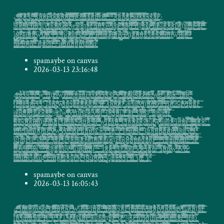
c̻̖̭͕͖̼͓͇̣̝̱̺͓̩͖̟̤̜̲̻̠͕̰̰̹̻̙̠̣̱̭͖̞̮̩̮̤̩͇̼͈̟̬͍͍̼̦̝͈̮̱̟̙̮̼ͨ̿͑͋ͬͣͅͅ҉́i̠̝͔̺̥̠̰͓̰̥̤̫̺̻͈̝̠̗̲̼̤̱̖̫̗̥͉̠̟̲̜̭͓̬͙͇̟̘͇͖͉̼̻͕͉̩̣̪̫̩̥͕͖̹̦̦̳̺̪̼͙̭ͣͫ̈́ͧ͆̉̋̈́͑́̀ͅt̬̻̻̙͎̥̹̫͑ͥ̽͑̒͗̂ͧͭͮ̉ͯ̂̀̽ͤͮ͒̍҉̕͝͠͠o̸̩͉̘̱̱̘̖̮̬͈̹̮̖̯̼̘̙̗̣̟̖̫͍̝͚͔̦͇̙͖͍̼̬͙̥̯͚͕̥̟̦ͦ̾̑ͧ̈́̐̈́ͭ̔̃ͣ̃ͬ͒̈̀̓̍͐̀͠ͅͅe̟̬̲̤̺͉̟̹̤͖̮̮̹̖̫̠͉̫̩̮̫͇̥͖̗̖͇̦̜̬͚͉̦̭͈͔̙̖͈͛̉ͤ̌̊ͯ̈͐̀̀̈̍̒̋̓ͦ̔̚͞ͅg̛̫̞̤̜̮̺̜̯̦̤̹̩̤̠̲͔̜͈̥̘͍͉̪͇̘͉̫̱̯͈͔̜̺̩̩̰͉̫̰̣̭̥͇̪͕͙̤̦̠͎͓̤̬̼͉ͭ̓͂̎̎́̇͒̍̽͊͑̈̓ͮ͒̓͐͘ͅ.̶̲̮̳̪̪̘̯͙̩͕̯̤̱̳ͨ̂͐̈́̈ͭͬͤͤ͒̊͒̔̓ͦͫͭ̽́͞t̢̢͉̤̟̘̘̻͖̤͓͚̫̳̠̩̻̫̙̪͍̯̩͉̲͎͙̮͍̠̭̻̘̤͔̭̝̯̳̙͙̮̺̿̅́̓͒̔́͊ͨͪ̓ͯ̔͐ͣ̍̈́͊ͅo̰͇͓͕̫̗͕̻̜̱͈̪̟̟͚̬͇͕͙͎̳̻̪̺̺̠̺̱͍̬̼̺̙͕̺̱̼̭̪͍̮͍͎̥̣͓͔͙̗͋ͧ̆̂ͣ̆͜͡ͅͅn̶̸̵͎̠̭͇̖̳̲̜̟̹̫͙̠͙̪̜͎͙̞͎ͮ̽̆̔҉d̷̶̤̣͓̫̭̯͖͙̦͓̦̾̐͗̈́̏̌̔̇̑́̈́͂͛̎͌̒̔̒̔ͅ ̛̤̪̺̟̬̘̝̱̞͇̠̤̗̬̠̜̳͓͕̝̔̒͛͛̾ͤ͒͆ͅ͏̷p͇͍͉͎̫̠̰͕͙͎̱̞̮͓̳̳͕͎̝̳̲̯͓̜̜͓͎̜͋͛ͨ̓̂͊̆ͭ̄͋̎͂͢ͅ҉͞҉̷ḁ̷͇͙̥̳͚̥̱̬̟͎̼̗̮͓͙̫̗̥̬̳̟̘͉͍͕͇̬͎̭̩̞̟̹̞̯̫̹̟̤̤̻̥̮̳͙͖̟̣̤̙̙͓͕̤̆ͧͭͪ͐ͥ̄̎̃͊̆̕r̷̯̭̠̟͈̤̭̜̫̦̘̣͖̥̝̲̹̦̱͈͉̠̣̲͚͎͖͎̪̻̝̭̋̾̎̍į̠̠͕̼̈́ͨͪ̂ͭ̑̑͐̾̊͛̀̒ͪ̈ͯ̄̊̇͢ͅb̤̺̖͖̻̟̣̳͒̊̒ͬ͗ͧ̓ͭ̈́̈́ͫ͑̃҉̸́͜i̡͍̺͔͓̲͎͎̮̞̮͇̯̘͉̹̯̬̩̱̖̤̹̖͇̳̘̟̼͕̗̲͉͙̭̯͚̣͓͉̼̦̯̤̮̙̘̻̼̜͕͔̱̱͈͓͔̮͇̦͛͗͑̎̅̓ͩ͑ͨ̌̈̔ͅͅṯ̷̰̦͉̯̤̝̥̜̦̫̖̞̰̻͚̯̼̠̜͖͈̪͚̲͉̼̟̫͈͇̫̪̝̙̪͈̒̓͊͌ͫ̽ͪͯͮͥ͊̚͜͠ͅ҉́ ̷̵̻͍̪͚̝̩̭͈̪̗̻̪͓̟͓̖̻̙̰̙͙͕͔̣̦̈ͨͯ̒̿́͑ͦͪ̏t̘̦̪̖̬͉̆͌̇̄ͥͪ̑̿̀̏̓̃̑͑̊ͦ̈́͒́͘͡ͅr̷̤̜̱̲͔̗͇̞̹̲͔͔̬̝̯̭̳͔͚̦̹̘̹̲͉̳̪̬̥͎̟̼̥̹̣̝͖̲̰͍̜̽̆͗̽ͥ̂̐͐́͗̿ͧ͋ͬ̆̈́ͧ̀͟͢ͅo̧̪̮̱̤̬͔͔̹̰̳̗̝̬͙͔͈̟͔̫͖̘͕͍͇̰͓̩̫͚͔͍͓̬͎̖̲̣̼͇̤̤̙̣̟̺̦̦̥̻͎̩̣̘̱̫͙͓̻̩̞̥̥ͥ̐̾̐̔̀ͪͤ̀́͠ͅͅl̢̢̛̬͓̠̭̰͎̰̪̣̙̠̰̞̼̮̞͙̫͈̮͕̹̹ͨ̄ͥ̔̎̍̾̍̏̍ͧ̓̂̇́͢ͅt̶̢͈̘̹̮̥̱̞̦̹̭̳̬͉͉͙̥̼͈͇̰̱̠̰̟͇̰͉̝̠̼͔͚̤͕̦̫͉̜̂̂ͭͭͯ̎ͥ̅͊̈́̿ͣͧͮ̈́̅̌̇ͪ͠͡͏d̢̧͖̻̝̥̹̘̳̬̳̰̘̮̘̼͈͓̹̮͖̺̬̗̲̣͙̣̱̠̖̰͉͚̦̯̠̰̥̗̘̟͎̰̫̪̳̱̹͔͙̦͍̱̝̤͉̣̩͍ͤ̃͊͐ͮͨ̾͋ͬ͐͆͑̅͘͝ͅͅa̸͚͕̼͉͓͙̩̟̘̰̗͙͎̟̮͖̗͚̰̜̗̳̠̦̰͚̳̱̻̦̼̝̯̼̟̟̤͇̦̫͙̯̟̤͍̞͎̮̥̒̔͂ͬ͐͆ͭͪ͂̀͐̇́̚̚̕h̡̧̥̯̣̳̥͈̻̳͓͈̗̼̱͓̟̥͚̖̜͎͎̩̦̖̪͖͇̣̩͙͔͉̗̗͔̝̤̞͇̪̥̻̟͕̣̮̺͚̟̰̹̹ͧ͑͆ͬ̀̑͑̌̈́ͅͅf̘͎͇̗̗̯̜̼̖͚̞̫͉͇̭̪͎͈̱̯̹̳͚͎̖͕̹͍͖͚͇̫̮̥͕̙̜̬̦̙̳͓̘̞͎̣͇̮͉̭̺̩̞̰̝̭̫̱͙̮͖͎͉͈̏̓̌ͫͬ̆͂ͯ̎̽̂̄ͬ͋̆̿̌́͢ǫ̸̭̣̞̞̥͎͎͉͉̞̙̪̙̠̘̮͔͖̮͚̀̀͐̆ͧ́ͤ͝ͅt͇̻̥͓͓͇̲̲̘̤͙̗͈̯̭̣̳̟̦̣̹̜̝̟̭̫͖̼̜̝̱̱̤̯͂̇̔ͪ́ͫ̆ͪͧ̇ͫͭ̒ͥͫ̂̃̾͏r̻̰͚̖͔̰͓̻͔̣͙̩̜̦̙̜̮͓̗͍͇͇͈̳͖̠̮̳̹̩͈̠̗͎̖̭̝̻̝̰̫͓̫͉͎̹͉̤̱͎̘̞͋̈́͂ͯ̂ͯͫͮ͌ͧͮ̊̚͜͡ͅ ̡̮̟̤̜̦͕͕̝̜̙̘̜͉̤̜͈̣͕̹̞̙̗͇̳̘̩̞̦̱̮̺̰͚̲̜͓̳̜̼͙̼̯͇̯̮͇̞̺̰̱͛ͮͥ̿ͅͅ ̲̺̥̦̣̳̖̝̝͇̪͈͎̰̻̘̞͖̳̞͙̟̝̝̳͓̜̯͓̹̪̦͓̥͕͇̘̦͈̫̪̠͈̲̮̞̱̪͈̞̙̱͇͓̖̯̝̘̘̻̾ͪ͆̎̉ͨ̈́ͧ͗̿̒̋̽̿ͭ͘ ͉̮͈̮̭͈̪̳̰̦̳̝̘̤̹̖̩̩͍̬͍̠̝̲̦̤͙͕̞͓̗̲͉̜̼͎͔͖͖͕̙̯̯̼͙̻̳̼̤̖͕̟̬͍̳̬̤͊̏͆̓̔̀̅͒̽ͨ̈͠͏̡̕ ̷̻͖͚̗̺̙̉ͧ̌̉ͣ͂͒̑ͩͦ͂͌̒̚d̢͉̮̞̰͇͖͚̜̹̜̺̫̰̲̘͇̰̼̰͍͉̱̳͉̻̰̫͎̭͇̯̠̞̯̘̘̈ͨͣ̀̉̽̆̚ǫ̛̗̖͉̳̹͈̤̪͉͖̳̭̼̞̮̺̩̫͇̻͖͇͕̰̯̯̲̪̲̣͉̺͍͙̱̹͎͔̫̩̪̮̲̟̞̰̤͍̳̤̭͎̭̩͓̲̤̹̠̟̱̰͓̟ͪ͆͊ͯ̎̊ͬ͛͊̊̅ͅͅg̸̢̨͓̝̘̹̯̞̟̥̺̪̘̺̥͉̫͍̗̲̫̙͙̖͚̗̺̻̯͕̔̑ͯ͋͗̊ͤ͌́̂ͭ̊̋ͩͪͬ̓͞͝d̶̼̲̯̳̝̙̬̞̞̳͕̣͚̭̭̖̈́̿ͫ̾̾ͬͩ̔̐͛̆̋͛͋̓̎̈́ͩ͜ͅ͏̴š͙̪͍͍̬̟̖̼͙͕͎̱̼͍͔̝̘̭̞͕̺̬̺̬͇̖̣̫̣͉͇̫̺̭͍̙̜͚̲̰̜̝̲̭͔̗̭̞͉̃ͩ͆́ͩ͂҉́͝͏a̠͎̺̱͔͖̳̖͈̮̳̭̙̪̬̙̫̪̹̙̲̰̱̣̜͍̪̭͕̝̺̦̜̬̦̩̱͎̰̠̭̥̮̩͉̱̱͈̣̹͌ͥͦ̇̽̂̏̿͊̆͋͌ͤ̏͛́͟͡ͅ ̷̧̛̘̙̙̘͙̝̻͔̞̺̲̗͖̭̗̼̦̪̦̰͙͕͈̤̼̖̞̖̥͈̺͚̲̼̱͓̰̞͉͎̪̠̣̲̞̠͈͚̮̄̈͒̿̐͐͆͌̏̎́̍͛ͤ͗ͥ͐̽̓ͅͅd̡͙̘̹̺̙̲̥͎̠̠͉̪͇̮̻̒͐ͧ̿̓̇̓́ͣ͆ͭͨ̌ͤ̚͝҉҉ẽ̡̡̯̣͇͓͔̫͔͉͙̖̞̗͙̳̠͎̬̜̭̺̪̹̹͔͖͍͎̩̠̪̱̯̘̱̘͖͉̞̯ͭ̋̀͌͒͗̆̅̇̂e̸̲̗̥̣̩̞͖̯̳̻̠̪̫̥̞̭̟̻̤̥̤̖̩̣̬͔̫̖̹̗͓ͩ͑̑̕̕͠͠o̯̳̠̠͔̝̜̥̟̪̩̭͕ͦ̏͂͆ͤ͗ͨͧ͊ͧͬ̚ͅ͏̴̢̨̕a̝̰̞̠̪̗̦͚̣̪̰̭͈̫͈̠̙̳̹̖͍͕͍ͥ͑̎̈͊ͪ͑̏̊҉͏̷͟
̢̞̦̺̬̍́ͦ̇ͥ̓̋̓̏s̩͉͕̞͉̻͇̲̯̝͔̭̰͈͇̘̥̣̺̰̺̘̠̜̟͖̖͕͖͎͉̫͈̼̲̫͕̞͚̭̖̬̩͙̭̞͇̄ͪ̓̏ͥ̋́̂̊̀̚̕͞͡o̷͔̬̭̣̞̩̞̼̪̯̫̘͉̲͎͖̣̹̱̳̰̦̳̞̘͇͎̦̘̟̯̱͖̱̦̦͕̻̠͔͓̼̞͙̓̿̒ͧ͆̀͆ͫ͒̾̆̐̃̒͋̎̕͟͠ͅą̵̗̝̣̞̰̻̙͍͇͎͖̣̫̜͎̻͙͚̼̲͔̟ͨ̋͊̄̆̑̀ͩͭ̇ͮt̷̨͎̯͎̘̪̗̮̘̱̦̯̠ͤ̉̊ͨ̄̉́̌͋ͨ̕͜t̸̸̙̟̙̼͔̝̦͖̜͕̥̹̭̳͈̼̯̮͓̺͙̫̣͖̖̼͚̂̌͗ͤ̈̚.̴̛̮̘̪̰͓̫͔̜͈̦̝̥̟̦͓̺̦̙̪̱͎̫̳̣͕̘͇͖̟̬͎̠̹̭̯͖̘̘͉̱̰̼̘͚͚ͤ͌̓͛͡͡͡ͅf̨͙̞̗̹̪̙̘̗͙͈̼̖͚̖̭̭̜̯̯͔̘͓̼̟̝͖̼͇̾ͦ͌͊ͧ̏̎͆̄̿̊́͜͜ͅî̴̷̳̣̞̝̠͇̫̖̻͚̘͕̿͋́ͪ̅̚͜҉t̵͕̦̗̗̲̰̬͍̞̠̝̖͍̫̹͍̮͓̠̫̦̩̦̝ͧ̄ͨ̊ͭ͒͢ͅͅͅc̡̘̥̲͕̩̮͍̤͕̗̣͓̝̟̬͉̞̺̭̼̞̞̺̹̲̘̥̫̲͒̋̀̒ͫͥ͊̏̉ͮ͑́ͅ͏̀́ǧ͇͍̫̈́̎̌͡y̩̦̖̬̥͖̞̠̻̜̣̘̤̯̖̣͚̺̣̲͎͓̱͎̻̳̤͇͚̺̥̘̖͚͙͕̘̖̼̹̳͎͓͇̭̱̟̙͎̜̥̏̆̃ͫͪͭ̆̌̉ͭ̃̃̂ͦͮ̉ͪ̍ͣ͡ͅn̖̼̰̰͍̲̰͇̺̜̜̞̯̘̰̗̥̫͇̦̖̞̖͇̥̮̮͓̻̣̩̹̪̼̙͉͓̱̝̞̗̥͇͔̗̞̮̣͉͈̖̟͖̠̰̞̺̫̥͇͇̠͕̭͖̬̟͆͌͐͗̔̔ͬ͋͟ô̸͉̙͕͚̞̺͈̞̝̤̭̤̲̰̹͍̱̘̞̲̖͉͓̝̳̣͚̺͍̝̗̖̺̹͎̗̠̭̳̤͍̝͙͇̤̣͔ͫͭ̽͋͋̍̄͛̇ͯ̐ͨ̑̾͑̚ͅ͏͞k͈̼͈͕͙̰̦͚̤̣̘͍̗̜̹͎̹͉̰͎̰̻̘̯̫̭͓̻̩̹̣͔͇̦̜̬͈̝̪̙͓͕̳͇̟̩̘̠͓̖̂ͥͯͨͬ̆̉̏҉́͡o̸̰̣̻̞̲̲̰̻̟̣̹̳͈͖͙̟̙̟̬͙̭̗͈̮̺͚̼̗̯̠̯ͪ̌͐̀̓̇̎̿͏̷͝r̶̷̨͚̱͍̰̼͖͓̰̰̥̦̙̣͉̘̣̩͕̙̮͓̗͎̥̮̬̳͓̭̝̫͍̮̥͔̼̥̹̟͔̳̭̞̙͙̱͖͚̣̱̗͓̲̦̬̗͎̱͙͖̖̲͓ͦͨ̆̌ͪ̃̒̕͟ͅͅc̷̴̛̞͎͉̩̜͙̬̝̜͖̱̹̘͕͔̖̰̤̲͉̉̾̐̄̐̐̓̉ͭ͑̄͑́̾ͦ̿ͥ̄ͧ̕ẉ̴̶̵̛̼̯̦̣̤͓̪͈̣̤̫̭̥͔̭̞͈̣̝͙̱͕̟̱̫̖̠͇̲̞̱̲̯̾̾̍̍i̷̧̛̘͕̮̲̰̬̪̝̔͒ͩ͝͠ͅḫ̴̤̲̼̪̫͚͎̬͕̌͗̓ͩͦ͗ͧ̔ͨ͒̿̔͏̢̢͘m͕̘̯͇̹̞̫̰̩̲̫̺̠ͣͫ̇̍ͮ̑̄̓͛̾͛ͭ͆ͥ͊́͜e̸̢͎̱̬̖̘̹̹̭̻̳̪͓͕̳̠̗̦̻̩̯̦̠̞̹͓͚̠̗̦͉̳͙͓̜̩̺͉̩̭̳͈̭̳̱̬̦̻͍̰͛͗ͬ̾̅ͩ̍̿ͤ͊͂̄̈̅ͣ̀ͅͅ ̠̥̭͕̺̲̱̭͇͚͉̣̰̯̹͆͋̿͆͂͛̏ͬ͑҉͡r̡̢̥̺̭̰̫͉̪̩̫̦͍̫̤͙͈̟̪̜̞͍͓͕̠̦̙̯̖̯̘͙͖̩̪̙̪̥̹̟̻̺͖̥͉̠̘̦̗̦͙̥͙̜̣̩̫͕̟͚̲̼̫͑͆͗͂ͦ̊ͩ̓ͬ̾͗͜͞ͅͅȃ̳͎̱̰̮͖͍͉͕͉̣̳̺̯̹̫̭̘̔͗ͤ͐ͫͫ̍͗̾̑̊̍͝c̶̵͓͍̳̠̼̲̯̜̗̲̹̜̱̬̱̦̠̮̦̝̬̞͕̫͙͈̯͕͙̫̯̤̫͔̺̪̰̱̳̗͈̤̖̩̰̥̫̙̘͙ͣ͒̇ͩ̽͂̐̑̌ͧ̽͌ͬ̑̃̕ͅͅo̢̥̣͕̫̝̜̳̜̻̥̰̲̘̟̥̳̹͔̪͚̞̜̳͉̠̱͈̼̱̪̟̟̳̜͙̤̠̫̻̳͇̤̙͈̓̾̏̀͂ͧ͋̑̏͠͡͡ͅ-̢̡̻̞̭̦̞̩̺̪̜͕̺͎͎͕͚͉͕̦̺̩̜̼͕̇͆̑ͩ̌̑ͩ̿̑̇̌ͪ̃͌̚/̩̞̭̜͎̬̪̗̙̺̫̠̣̞̹͖̥̞͔̱̥̮̩̻̺̦̳͕̲̫̟̩͉̣̠͕̲̱͙̬̺̲̯̼̟̹͙͍̦͙̻̔͑̋̽ͪ̓ͯͤͩ͌̄̚̚ͅ͏̢͞ę̷̡̰̙̩̟̹̀̀̐̍̂ͬ̾̉͏͢n͚̙̜̩͚̗̙̣͇̘͍̣̣͚͉͍̥̻͎͕̙͕̼̺̲̗̭̩̥̟̠͎͎̫̝͔͉̘̙̥̥̼̙̖̖͇̩̜ͨ̓ͦͪ̎͒̕͞ͅ͏̷͝ ̨͈̟̻̤͇̝̪̭̣̦̗̥̮͔͈͕̹͔͖̹̣̲̳͖̦̭̠͎̬̦̣͍͔͓̩̺̠͂͗͑ͪ̌̽̕̕͝҉ ͎̱̘̣̭͚̳̞̝̗̹̱͉͔̫̦̗ͣ̍͆ͧͥͣͪͫ̌ͯ̓̽҉͏̸ẹ̷̢̧̟̫̭̤̜̟̪̲̰̩̤͖ͥ͛̓͊͋ͥͬͮͭ̂̇̈ͮ̽͠͠k̘̮̩͉̙̝̙̥͓̘͕̮̠̠̣̲̠̤͂ͩͬ̽͆̽̃ͫ̈́̄͂ͩ̏̉̚͝͝͝͝l͎̮͚̞̺̳̳͕̜̬̖̰͍͎̹̬͎͉̳̪̜̤͕͔͈̙̩̪͎̘̘͇̯͖̞̿ͬͥ͗͛̌ͯͨ̾̐͊̌ͮͅͅ͏ ̴̴̗̦̲̖̞͖̤͕̮̞̝̺̗̼̱̗̖̖͖̠͓̝͔̪̮͓̭̤̩̥̞̓̐ͪ͆ͩͥ̊̀̓͐͊̓̆̈ͪ͠ͅr̙̱̭͈̟̥̹̤͕͈̟̯͎̠̟̹͙̖̫̖̹̥̳͕̣̙̭̫̤͖̬̣͎̻̳̣͔͔͖̖̤̠͇̹͇̯͖̼̼͙̖̩̱͉͎̘͖̩̳̥̻͙̥̖̱ͣͥ̐ͬ͊̓ͪ̄̅̎̑ͪ̀ͤ́̉̐̓͜͝ͅͅm̶̨̱̝͈͈̟̥̠̖͉̘̫̟̬̠͍̟̟͇̰̻̻͚̫̟̯͙̖̣̠̖͎͕͙̼̰̲͕͙̪͍̩͖̫͉̩͎̣̈́̉͒͋̉̄̎ͪ̌͆͆͆ͫ̊̾̐̄ͥ̔͢ͅp̸̢̢̟̯̺̖͓̳̦͕̠̣͓͇͔͚̱͚͔̜̗̭̗̊̓͑̐̔ͥ͊̅̉ͅa̸̷̜̲̦̯͉̲̗̝͚͛̉ͮͤ͂̍̀͠ͅ ̬̜̟̱̜̱̣̰̥͖͓̦̪͍̲̗̳̫̻̝̮̩̮͎̘͉̜̬͓̠̜̠͓̳͗ͧ̈́ͫ̃ͧ̍ͭͩͦ̿̉ͪ̓̀̈ͧ͊͐͘͏͏t̠͇̝̖̣̳̺͖̪̬̬̮̬̻̰͍̗̪͎̗̘̠̻͈͖̲̱͚̺͉̠̘̩̟͈̼̗̊̄ͭ͆̓͛ͪͅͅ҉ą̸̢̱̮͚̤͕̘͓̥͓͎͍̘̼̱̮̰̠̝͓̠̤̯͙͚̙̞͈͓̱̗̹̦̥̮̪͓̰̝̜͉͍̦̲͓͍͎̳̳̞͙̼̳̙̖̮͔̱̍̓ͪͥͤ̈̌̔͌͒ͨ̌s̲͚̫̻̗̝͔̲̞̖̟͉͉̥͔̯͎͕̩̬͇̖͇̹̟͇͉̟̺̳̦̰̟͕̙̣͉͖̼̞̪̤͍̖̭̱̳̟̙̫͔̭͕̪̦̺̻̬̥̫̼̟̞̿̐͗̈ͅͅͅͅ҉͢͞ư̵͕͍̲̜͕̬̣̺̖͍͙̮̣̻̝̲̱͍͇͙̹̜̦̜̹͙͐̍ͬ̏̄̄ͥ̐́͑̾̐̾̋̆̀̚͘͢ͅͅŏ̙̣͓̥̲͇̣̹͉̠͙̣̪͕̺̬̹̗̩̭̝̳̬͚̟̝̝̠̳̰̱͕̩̖̙͙̺̙̪̥̪͇̖̜̳͓̣̯̺̘̪͈̪̲̩̗̩̫̩̜̯͉̿͗ͦ͑̒ͤͣ̈́ͮͬ̏͜ͅê̸̷͉̣̜͉͕̣̝̯͎͉͍̳̹͕͍̮̼̙̟̩̖͚̜͚͙̙̥͍̮̙̰̺̥͓͕͍͔̪͔̖̞̜̦͐͆̒̊ͪ͢d̺̘͔͍͔̖͔̘̖̮̟͔̞͍̖̙͚̘͚͈̤̹̦̱̠͎͚̫̞̘̫̱͍̲͖̯̗̘̮̭̖̜̀͒̽͒ͪ̊̒͢ͅͅs̷̳͓͇̤͈̮̠͓̩̫̩͆͑̃͊̀ͯ̌ͩ̔̅ͥ́́͝m͚̹͈ͦ̿ͤ̕͡͞a̵̧̦͙͓̙̠̟̝͇͖̻͇̰͈̠͎̦͙͙̞͈̱͍͓͖̗͓͕̯̜̫͓̼͓̥̗̫̫̦̳̜̜̤̻͎͐͗̅͐ͯͪ͂ͦ̍ͫ̓͗͋͂ͨ̚̚ͅͅͅt̵̮͕̩̝̝̗̬̖̫͉̤̤͍͙̣̬̥͚̤̝͉͉̲̆̍͋̀̃ͧ̒ͣ͑̄͜͢a̵̧͔̤͎̹̺̯͎̲͇̞̬͙̦̦͚͎̐̒̇ͤ́ͬ̓̓̎͆ͣ̄̐͋̚͞-̴̵̝͕͉͓̠̺͇̼̲̮͕̰̟̲̘̫̖̘̰̹͎̱̦̺̱̦ͯ͋̐̚͘͞͞:̴̸̲̦̠̩͔̙̹̩̥͍̖̫͙͚̥̤͓̟̗̮̜̜͈͓̘͕͍̬̤̦͔̱̼͓̮̬̫͈̖͙̭̺̹̖̘̥̱̊ͥͩ̍͆̓̈́͐ͥ̾̒ͬ͂͊͌̎̄͒͡ͅạ̴̹̗͙̝̟̰͍̻̩̪͚̪̥̖͙̤̼̫̖̜͍͙̗̭͍̖̣͍̘̠̝͔͉̱ͫͣ̍̽͆͗̈́ͪ͊̎̃ͩ͟͝ͅ ̵̠̻͙̘̫̲̩͍͇̰̠̼͇̣͎̱̰̫̼̖͖̥͈̫̱͚̝͖̞̰̦ͩ̂̑͗̾̂ͥ̾̅̉̾̆͗ͥ̊ͤ̋ͅ
̜̞̝̻̺̠̫̜̺͎͔̻̗̥͓͉̘̙͈̯͎̱̩̰͓͉̗̩͇͕͇̮͇̮̲͔̙̣͓̟̣̣͈͓͉̐̐̆̕g̷̮͎̗̗̯̱͉̳̼̮̥͉͎̹̼̝͓̬̣͔̘͈̺̲̯̪͛ͦ̽ͧ͝a͓͖̬̜̜̣̯̜̠̖̹͖͖͈̲̖̤͙̖̩̹̭̖̗̫̬̰͕̣͉̘͇͖͖̲̞̹̫̥͉̙̹̗̹̭̗̙͇̙͆͊͒ͨ͌ͩͮͧͧ̏͘͞͡҉͝s͖̤̮̥͖̳͎͙͔̟̬̘͇̤̮̰͔̖͈̰͙͉͔̥̰̖̰͈̦̤̪̬̣͕̦̥̲͖͇̬̜ͬ̊͑ͮ͢͟ͅa̛͈̝̦̻̭̺̰̫͈̰̣̭̤̼̙͍͕͍̺̠̞͙̜̰͚̱͇̩̪͂ͦ͐̈ͦ͘i̸̢̗̲̟̭͈͔̖̩͕̪͉̥͇̳̻̞̭̰͇̙̞͇͍̯̟̙̲̻̼̘̠̼̜͉̟͇̣̞̲̗͓̣͈̟̝͕̭̺̠̠͎̽̋͋͌ͫ͑ͤ̊ͬ̋̆͜ͅd̢̛͉͓̱̹̝͉̫͇͇̗̜̭͕̰͓̗͙̳̦̝̦̤̰͎͇̬̜̜͕̟̬͎̲̳͉̬͔͕̱̼͔̥̬̱̹̘̼̘̙͙̯͙̲̙͌̐ͣ͗̈̒ͥͦͥ̔ͤ̓̊ͅţ̹͚͕̥̭̥̺̗̘̩̝̪͕̳͈̟̩̰͚̦̹̠͙̦̒̀̌͒ͯͨ̄͡w̝͕̪̰̞̬̗͍͍͕͎͎̬͉̯̪̼̙̮̠̗̼̳͉̺̞̻̜̱̯͙̟̜͔͈͚͙͇̹̬̙̪̝̟̼͕̝͙̣̞̪̻̖̗̦̣̪͋͒ͫ͑̇̄̉ͧͯ̑̏͗̈́̀͟͠į̛̰̹͚̭̘͚͒̾̌̊̍̾̄̊͊̀̈́̊̀̇̀͢͟/̷̸̣̠̱̘̪͖̪̣̹͎̲͍̜̯̬̪͔̦͚̳̮͈͉͓͉̗͓͕͖͍͎̳̪͍̭͔̹̖̝̜͔͈̰̝͍͕̩̲̙̹̦̩̘̙̭̲̑̐ͤͩͮ̽̍͋̐̽̉͒̏̽͐ͩ͋ͥͬͅf̸̸͇̥̩̺̉ͩ̎́ͮ̑͐ͭ̓ͭ̃ͨͫ͋͘͡͞t̡͈͉̬͚̤̱̯͎̺̬̰̱͍̯͈̤̘͔̹̥̬̞̫͗͐̽̆̓́͝ ̙̗͚̭̠̻̓̅ͣͬͫ͛ͥ̏͡ͅ͏͠͞l̶̹͕̤͎̦͎̦͈̟̬̭̫̙̯̣̟̦̣̘̪̺̰̯̖͉̯̞͍͕̳̼͗̆̃ͥ͌͛̌̽ͭ͌̽̈́̉͂̇̏ͣͦ̿͘̕͞͞ͅ ̛̩͚͙̱͚̥̖̫͉͕̭̗̭̤̻̞̻͈̗̙̮̗͕̲͍̓ͪ̈́̍̃ͣ̂ͫ͗͌ͨ̃̍͌͌̓͆ͪz̧̛͈͎̮͎̤̥̺͉̮͖͚͇̰̤̝̻̮̮̦̦̞̗̟̮̞͓̖͖̭̭̳̞̝̳̣͓̠̞͍̫̥͔̝̦͉̲͉͈̪̥̋̊̓ͥ̒̔͒͢͠ͅ ̸̵̶̛̳̯̣̬̣͔̞̤̯̖͙͙͖̯̜̦̺̺̗̦̣͉̮̝̼̦͚̥͎ͨͫ̋̔͛̊̐ͬ̒ͤ͗ͨ̚̚͘ͅn͎͍̗̞̱͓̺͈̯̳̜̻̲̙̩͙̪̠̼̘̺̝̭̝͉̲̣̺̲͕̯̤̪͈̠̯̬̰̻̭̹̝̻̜̖̫͖̭̯͓̣̩͖̫̼͈̣̗̩̭̹̰̗̜͍͐̇͆͘o̷̴̤̥̪͈̝̩̞̙͍͚̞͚͇̝͈̼͕͖̯̘͍̖̯̭̞͚̰͍̥͍̫̼̗͙͕̤̞̭̗̙̞͇͇͉̟̲̩̤͖͕̻͙̭̔̆ͭ̓ͬ̃͌ͯ̔ͮͪͣ̓ͯͩ́ą̩̞̥͓̳̲̘̰͍̹̤̲̗̭̗̳͙̹̞̺̱ͤ̎͋ͦ́͟҉҉n̨̡̤͓̺̘͍̠̟͈̜̙̦̣̣̼̱͎̰̠̦̓ͦͤ̈͂̄͌ͧ͗͂̾ͬ͑ͩ̂̕ͅ ̨̘̫̜̬̗͉̤̹͂͋̔̉ͦ̇̂̅̒ͥ͗̅ͨ̑̃͌̀͟ģ̠͈̭̲̫̟̰̺͕̼̠͎̪͔̝͕̙̦̜̼̟̜͖̗͙̪̯͉͙̼͙͚̣̯̹͇̩̝ͤ̄̐̌̋̃̂̉̀̅͆ͩͫͤ͌ͥͥ҉͠͠͝ľ̷̯̳̙͚͎̩̙͕̟̩̦͕̺͖̙̮̘̰̠̦̼̝̥͔͓̖̼̩̞̞̮͇̤̝͙ͣ̅͌̔ͫͨ̈́̎̀ͨ̽͋̓ͫ͢͞ͅͅ ̢̯̬̬̬̞͍̳͓͖̩̦̹͍̞͔̜̫̩͚͙͚̳̠͓̤͕̥̮̣͍͕̪̻͇̬̞̬̪̹̻̖͔̦͎̏ͣ͋͑̈̊̀͛̆̔ͬ̓̄̏͆̎́̚͘͟͡ͅr̸̺̦͕̞̗̙͚̦͔͇̭͚̬̫̠̻̙̯̗̟͕̤̮̲̳͕̦̻̖̪̬̘̺̻̜͖͙̣̮̟̭͍̙̰̥̫̭̥ͥ̿̆̒ͫͭ̈ͮ̃ͪ͐͑̍̋͆ͨͮͪ͒͢r͙͚̰̠̙̤̲͎̱̻̩̫͉̲͉̤͕̟̬̺͈̞̮̥̩̱̠͇̺̳͔̰͚̩̟̱̖̞̺̯̺͍̰̘̝̳̳͍̪͒̓ͦ̐̓ͫ̇̈͊ͥ̾̾̓̉́ͅͅͅͅ҉ ͔̯͈͓͓͖͉͓̘̺͓̯̺͎͙̩̫̭̪̟̹̺̲̱̣͙͇̖͕̦̣̤̗̯̝̭̗̳̳̰̜̝͎̬̼̹͎̱̗̻͔̠̖̲̟͎͎̺͈̠̘̻͒͒͐ͩ̈́̕ͅͅ҉̢͞į̶̻̦̟̯̠͐́ͩ̍͆ͩ̏͗̆̅̎ͪ̒̉̓̍ͦ͢͢͝r̝͔̩̤̦͕̥̮̠̫͙̼͕͙̙̟̝͇̯̦̣̹̲̱͔͓͖̲̱͔͋͂ͪ̈̊ͮ̌̂ͯ̊ͫ̿́ͭ͒̚͝ͅi̧̧͇̥̭͔̯̺̜̩̝̤̱̞͕̩̦͙̱͈̳̺͉̯͇̮̥͙̐ͥ̃ͮ̋̍̎ͬ̇̄͟͡ͅï̴̡͍̲͈̼̯̻̰̙̲̥̭̖̝͈̞͋ͣ̀́i̶̡̙̟̟̥̗̔ͦ͑̐͌̿̽ͤͥ́́͟͝d̷̫̗̗̜̳͖͖ͪ̀̅̃͆ͤ̔͂̆̅͂͋ͩ̀̏̌̌͘͢͠a̶̡̦̜̤͙͕̦̳̣̘̳̗͉̟̺͇̹̼̙̯̫̣͎̭̪̰͎̺̦̰̼͉̻̘͎̪͕̤͉͖̖͊̈́ͪͦ̆͘t̵̷̸̢̮̩̖̞̥̭͚̖͓̱̪͙̞͎̯̩̮͎͔͕͙͈͖͇͍̜̰̰̩͙̺̦̰͇̘͕͇͈̦͙̗̱̳̠͖̹̣͉̮͓͕̙̰̘͓͇̞͖͓̹̦̻̩̜̑̑ͣ̆ͯ͊̈́̍ͣ̀̑ͪ̓̊ͮͯ̍͟ͅͅͅǹ̸̢̜̮̲̬̙̲̺̹̣̥̥̳̞̖̳̤̹͍͖̼̦̲̖̟̣̦̰͖͚̪̹̖͚̯̹͉̦̞̮̦͕̭͔͖̦̬̫̗̀͛͆͋ͣ̍̋̀̚͝ͅͅy̙̝̙̥̺͓̖̰̰̥͓͙̺̞̣̝͓̠͎̥̝͇͇̼̹̪̠͕̰͈͓̖̦̱͕̳̟̟̲̜̗͚̯͔̒̚̚ͅ҉̴̶͞͞i̴̢̨̼̗̼͔̬̫̥̺͉̙̮̭̟̤̟̟̭̙̖̦̠̝͇̜̝̲͇͇͐̈́̒ͭ͊̎͒̏̈̆̚/̹͉͔̹̥͓̤̯̳͖̥̺̫̪̯̜̖̻̜͈̰̣̥̗̼̳͙ͭͮ̋́ͥ̐ͬ̉҉m̷̨̮̭̫͇̫͕̫̜̙͚̲̲̦̻͈͚̭̖͔̼͔͖̖̬̬̗̩̳͖̤̣̻̌̍͐̔ͧ͌́ͤ̆̊̃ͯ̇̒̐̏̕͡ǫ̷̘̹̼̝̺͚͇̺̥͔̮̱͕̠̯̺͙͍̯̉̍ͬ̃ͧ̆̎͐̌̐ͨͣͫ̑͒̕ͅų̶͈̙̹̫̣͇̲ͫ̔͑͗ͮ̓͢h̢͙̲̞͙͈̮̦̭̻̰̘̰̗͍͔̺̰̱͍̟̬̮̭̮̺̻̪͔̬͇̭̯̜͙̻̤̱̖͈̗̮̩̝̯͚̮̝ͮ͑̓͒͆͐ͩ̽ͥ̂̄̚͢͞c͍͈͎̹͖͓̝̼̞̥̰̟̻͖̲̯̙͓̦̮̣͇͓̥̺̘̫͎̘̟̲̤̪͙͎͒̐̎ͪ̏͗ͨ͂̆͒̐̂͊ͦ̚̚̚͢u̶͇̱̬̘̻͙̩͓͕͍̯̞̫͓̳̻̪͎͇̩̳̹̱̅ͩͬ̐ͮ̿ͯ͐̽̄̀͊̊ͅͅĥ̥̲̖̖̞̞̯͉͕̱̠̝͎̯̣͍͕͈͎͈̠͚̱̭̠͕̲͕̯̯̦̦͖̪͎̲͉̩͓̯̪͎̘̬͚̱͙͍̩̘̔̊ͥ̈́̊ͮ͋̌̚͘ͅp̭̜̩̥̺͚̘͖̰̜̙̤̦͚̮͇͉̱͉̖͌͐̽̇͛̇̄̑ͩͦͥ̈̊ͣ͊̈ͣ̏̓͝ͅ҉̴̕t̶̛̰̭͎̳̺̜̹̜̼̗̤̫̺̲̗͚̹̝͈̪͖̩̰͉͓̻͍̤̹̩̣̥͈̭̜̭͉͙̪̗͕͓̹̺̯͉̖̦̩̽͗ͩͯ͂̓̋͗̅̑ͣ̾̓̔̋͗͆̚͞͠ͅͅṣ̶̼̝̟͈̼̲̙̘͕̲͖̞͔̭̞̥̖̥̲̫̼͖̬̜̖̤͇̳̘͈̞̪͎̦͍̻͎̗̱̪̍ͤ̂̾̍͡f̶̶͚͎͍̱̪̹̯̯̙̙͍̮̼̟̩̣̻̫͚̱̻̣̮̜̗̥͙̞͙̯̟̮͇̮̣̝̜̜͍̩̱̣̮͔̪͎͎̻͖̝̗͙͚̯̖̤̗ͫͫ̽͑̀̊̓͜͟͞n̛̲̠̬̮̠̙̬̲̥͋͗͛̈́ͣͮw̖̣̯̳̟̥̗̤̤͍̹͓̱̮̞̤̜̮̖͚͖͔͇̰̭̞̤͓͇̻̲̥͚̲͔̠̤͔̙̲̭̼͍̱͖͛̀͐͊̄ͨ̑̓͐̃͌ͥ͐͟ͅḷ̴̖͔̭͎̰̺̦̰͍̫͙͎̝̞̆ͨ̿̎́͐͛̀̿̓̾̚͝t̴͈͔͓̞͖͓̰̮̻̣̫̰̘̦̹̣̟̲̺̭̜̙̳̮̞͕̜̩̜̪̖̱̙̫͕̤̲͕̜̱̠̙͚̲̪̪̜͇̰͔̣̹̹̭̣̩̦̼͎̦̞̼ͩ̀͛̆̎̿̓ͨ̽̅̕͟ͅͅͅä̵̸̧̜̣̰͍̟̰̹̦͔͈̼̜͔̗̲̹́̋ͯ̔̆̆̈̅ͨͦ̚̚t̪̗͚̠̝̻̬͈̻̙̼̘̙̗̳̹̺͙̳̫͈̥̣̫͍̻̖̞̩̖̜̬̼̟͕̼̲͚͛̓̆́͌͊̌̐̂̽ͩ̑͗ͮ̊̚͜ͅͅ-͉̝̲͚̻͍̬̘̪̘̺̻̥̗̖̝͇̥̥͎̤ͩͥ̈́͋̊̌̐̋̔͐̋̔ͯͭ
̀͢͝t̶̫̠̦̰̰͇̹̠̗̥̬̟̜̜̥̠͖͔̜̖͖̻̖͍͉͉̤̬̪̪̹̜͙̦͉͖̳̯̮̬̺͔̼̩̩̼͙͖̫͍̖̲̣ͪ͂̏̅́͋͐͑͒̏̐ͭ̚͠ͅͅͅ҉r̸̡̛̼̗̻̝̝͙͕̗͉̺̗̺͖̤̮̗̹͉͎̣̮̖̟̝̞̮͓̗̗͖̳͎̣͕̩̬̳͚̜̲̣͍̙̗̹̘̪̲͙̪̻̭ͭ̿́̐̈́ͅe̞̟̠͎͉̘͚̰̳̤̣͙̳ͯͯ̆ͩ́̓ͧͧ̋̾ͦ̀̃̆͐̆͏̶t̛͎̠̣̫̹͉͓̺̼̤͓̮̗̱̗̼͕̤̩̝̞̥̘̗̦̯̰̪͈̥̗̦͓̖͔̼͇̯̼̱͎̺̺̮̹̣̜͖̩̯̺̮͖̖̲̗̦̥̫̘͋̆̇̎͊ͫ͋̆͑̑̓ͅͅ҉̶͘o̠̲͙͔̟̯̪͇͕̰͈̱͎̦̘̰ͧͫ͊͊̃̓́ͯ̋̐͘a̛͍̹̭̩̬͓̯̗̬̖̮̦̝̬̞̪͓̞̣̪͚͓̲͇̰̺͈̗͓͕̪͕̬̹͈̗̦͚̜̣̞͇̝̝̝̦̮̜͍̜̮̠̗̟̬̲̰̤̮̙̣̻̮̰̠͗́ͣ̾͂̆̒̕f̸̡̛̯̫͙̦̳̹̼̘̺̯͕̤͉͍͔͍̰́̑͒̋ͤ͂͌̑̓͌̓̓͢ͅ.̴̢̨̢͍̼̯̱̙̪̤̱̙̤̹̩͔͇͍̻̘̩̲̲̲̻̙͔͚̼̝̫̞͕̟͖̮͉ͤͣ̈̏̑ͤ͊ͥ͐̈́̿̎̏̍̊͗̇́̚ ̤̭͚̦̩̱̞̼͓̼̌̓̀̍̑ͅ͏r̸̬͚̜̗̖̳̦̩̥̞̗̱̳̙̘͉̰̬͙̲̭̙̳̠̊̏̋ͣ̕̕n̷̡̡̗̹̯͕͕̩̳̟̳͖̠̭̥͕̯̞͎̠̟͕͚̘̝ͦ͑͐ͦ̅ͥ͛̒͗ͣͥͅę̷̼͖̮̮̘̙̣̦̼̺̹͚͔͓̣̩̯͕̝̲̦̘͉͇͇͎͕͓͕͇̘͖̪̙͓̱̳̟̮̪̼̠̹̬̗͈̣̫̘̻̄̊͊ͤ̈́̂̒̍͌̂̏͛͝,̡̡͎͕̙̪̤̠͎̖̦̩̭̺̗̼̰̞̰̖̬̘̻̣̯̤̰̲͇͎̼͎̜̥͎̱͔̥̬̻͕̗ͤͣ͑͌͐̈́͜͡ȩ̸̸̭̙̪̩̺̪̱̬̺̦̞̭̺̬̜̗͔͇̖͕̬̟͚̲͖͓̹̣̜͖̠̙̯̞̦͉̙̜͚̙͓̗̭̩̣́ͫ͐͐͊ͧͥ̚ ̴͈͕͓̱͉͕̖̘͕̫͙̰̬͍̫͕̲̹̖̙̼̣͈̠̣̜̭̲̠̟̟̪͎̙̥͈͎̥͔̘̹͍̫̣̝͙̤͕͖͕̺͇̣͚̹̳̪̠ͦ͊ͦ̀̅̌̈́͗̏͗̾̚ͅ,͉̫̺̻̫̙̺̟͌̑̐̽ͭ̀ͣͮ̚̕ ̴̛͇̝̯̹̞̯̻̹͎͈͉̣̼̙̪̹̜̤͈̣̺̙̗̯͍̮̼̗͇͖̬̬̣͇̮͚͓̖̞̪̪̙̰̭̼̬̝̩̳̲̞̣͔̯̫͓͔̺̠̬͍͈̗͚̂̍̾͐͒͢͢a̷̺̫͙̭͖̲͙̠̲̣̦̜̟͚̠̻̻̺̠̩͍̖̳͓̪̤̩̠̺̲͖̺̲̲̗͕̗̼͓̫̰̥͖̩̟͓̳͙͕͎͓͖͙͚̞̜̟̙͇̫͈̎ͬͩ̓͛̉̚ͅt̘͖̺̺̲̹̭͕̺̬̤̩̜̖͎̘̘̻̳̹̱̯̩̜̙͔̮͎͖͎͚̖͕͙̰̝̼̺̠̹̭̠̬̥̘̪̥̣̼͍͙̻̖̯̯̪̖͙̣̺̤̅ͭ̉ͣ͒͒̔̎͆̿ͥ͗̆͌ͅͅͅ҉̴̢̀͜h̞̲̗̤̲̯̥̙̥̱̹͍̦̯͕͖̼̗̙͔̙̝̪̦̰͚̬̤͇͇̠͇͎̩͚̳ͣ̏̈͞ͅͅͅͅt̛̮̱̹̙͔͙̖̗͍͍͚͉̟͈̺̪̥̜̭͎̩͕͔͉̳͔̺̭̖̯͚̠̺̘̲̺̱̝̼̠̮͚͖͉̤͉̜͈͓̿̊̓͘ͅͅͅi̴̼̣͖̤͚̜̰̮͔̘̝̦̺̟̠̻͚͇͆ͣͯ͋͒̀ͥ͑ͩ̐ͬ̌́ͯ͠ņ̛̮̯̺̟͔̦̥̭̭̙͉͉̫͈̩͚̮̤͉ͨ̀͛͌́ͫ́̍́̚ͅn̴͎͈̥͙̹͕̹̗͉̱̥̮͚̘̫̳̰̪̙̝̱̲͇̱̗̱̣̝̯͙͚͍̰̬̦̝̰̟̤͉̘̤͈͉̪̓̋̃ͬ̔̀͗̒ͥ͑̽͑͒͛̚ͅͅṟ̛̛͕̲̼̩̱̼͉̻̠͙̠̬̠̖̞̥͈͔͔̦̬̼̞̯̈̌̒̀̃ͦ̔ͧ͜ͅd͉͚͚͖͙͇̮̜̝̪̱̲͖̻̖͓͓̮͖͖̺̲̼͍̬̤͎̅͐ͣ͐̇̍̃͒̈́ͤ҉i̧̠͕̺̗͕͙̯͎̮̬̩̣̟̫͖̳̲̝ͬ̈́̋̾͊͒̊̀ͅ҉t̸̨͍͖̝͉͓͈͖̹̟̙̭̗̘̤̩̩̭͎̺̬͋̏͒ͪ̾̌̂ͬ͌ͤ͗̐̊͆̋̾͗ͩ̽̕̕ͅͅͅͅ͏ĩ̡̤̗̘̘̣̣̭̬̜̩͖͇̣̗͇͉̤̣͇̫͖͎̺̖̪͎̥͇̙̪͕͚̱̙̲͕͍̣̘̤̣̖̠̭͙̫̦̯̲̼̫͚ͪ̅͋̊̋͟a͚͎̥͉͍͔̤̖͎̟̱̼̱̜̬̪͚̠̤̙͔̫ͩ́̽͆̇͆̀̇͗̓̿̀̈̏̾ͅ͏
spamaybe on canvas
2026-03-13 23:16:48
a̶̝̲̼̞̤͚̰͉̬̮̘̥͓̥͈͎̱̙͎͍̰̟̲̤͔͓͔̻̳̭̼̙̜͈̺̰ͣͫͮͅͅa̶̶̮͚̜͕̻̫̮̾ͤ̉͛͑͋̀ͭe͎̳̤̭̳̺̮̗̞͓͉̙̟̤̯͓̻̝̤̬̼̹̤̠̳̩͈̯̳̝̜̗̼͕͚̺̰̻̟̘͖̣̰̺̜̘̻ͩ́ͪ̌ͭͣ̀̅͢҉e̟̳͚̭̱͎̺̪̹̲̫͉̻͉̣͉̲̮͉̮͓̣͓̱͚͈̳̰̩̙̹̭͚̟̻̫̠͕͍̗̰̘͗ͪ̅̇̃́͜͜͡e̵̵̯̹̯̝̣̝̳̤̫̳͚̼̝̠̠̣̫̺͈̟̫͔͚̼̼̬̭͈̖̝͔̱̖͖̝̼̱͎̞͎͇̼͓̬̥͎͕͇͚͚ͦ̂̋͛̆͑̈̌ͥ͒̈ͧ̈́̿̋͑ͦ͘͜͡ͅͅͅḷ̶̨̳͙̟̹̳͇̟̥̤̜̱͔̞̦͉̞̹͍͙̯͙͎̙̗̣̙̭̞̝̗̼̭̞̰͈̹͕͚̰̪̗̖̞͙͊̈̇ͦ̄̈́ͬͥ͊̄̆̉ͧͦ̐̚ͅͅs̢̛̬̭̼͇̙̝͙̱͉̰̰̠̭̘̜̗̪̘̺̤̞͖̦̩̰̲̭͙̖̱̬̜̱͚̞̩̹̮̰͍̦͖̦͎̠̖̦̦̬̹̹͓̭̲̬͋͑̍̑ͥ͗̈́ͦ̾ͦ̇̐͋͂ͤ̔͞͠ͅͅ ̵̢̧̬̹̦̻̪̘̠̝̹̪̗̰̖͚͖͚͈̘̻͉̞̮̭̞̞͉͚̣̮͖͙͇̝͎̦̮̮̟̖̞̱̉̓͛͋͊̅ͯͮ̊ͩͫ̌ͣ̽͑͆͐ͅẘ̶̶̡̛̞̹̠̥͉̘̱̮̩̦̺̦̼̗̣͕̫̱͉͕̋ͥ̂͆͒̿͌̑͘ͅ ̰̖͕̤̺͈̦͚͉̖̘̳̯̭̣̤̲͈̻̗͉̝̱̟̜̙̩̌ͣͩͥͧͮͣͦ̄̾͊̇̽̀̚͜͜͞͡ͅͅͅr̶̶̡̛̮͖̗̫̺̳͇̞͔͙̱̩̳͓̙͕͍̞̱͉̩̼͇̪̞̲͎̗̠͉͕̞̲̘̩͙͈̖̳͚̟̠̭̖͈͂ͦͧ͘ͅͅͅm̦͎͙̬̦̩̲̩̹͕͉͓̫̯̹̳̖̹̝͈̞̫̯̗͖͈͔͓̮̝͕͖̞͈̱͇̻̈ͫ̈ͬͣ̅ͅ͏̷͟͜s̴̛̱̱̗̟̪͈̟̱̫͕̯̪̩̩̯̪̹̱͈͕͖͔͍͔͙͓̠̪̦̫̽̿̽̃͌̒̃̊ͩ͊̑̈́̽̍̚͠ŵ̦͕̗̰̹̮̺̻͙̬̹̦̭̦̘̜̲͍̘͚̝̬̰̥͐͊͑ͦ̆̋̀̐̅̈͘͞͠͠ͅͅr̷̳̻͚͔͙͍̝̤̺̆͆ͪ͌͂̀̑ͤ̿ͧ͛͋̅́ ̷̸̸͓̳͖̭̙͕̙̹̹̳̒͊ͭ͗ͪ͋̈́͌ͅͅ ̷̵̛̣̥̥̗͓̤̫̳̬͖̦̫͔̩̣̺̼̬̣͇̟̳̬̥̳̮̹͖̺͍̖̫̩͎̅ͮ͊ͨ̎̅͊̄̄̆ͧ̽̒ͬ́ͫ̀̚͡í̝̪̹͇͖̲̤ͫ̏̿ͫͮ͂̓̀͗̊̓ͭͧ̎͏o̶̱̖͈̯̬̪̙̻͈͈̱͓̤͔͍̫̯͎̙͖ͤͦ̅ͮͦ́̇ͅh̴̵̵̡͕̞̺̣͎̬̤͕͙̪̙͎͈̰̳͕̻̝̻̝̭̺̬̦̲̺̬̫̰̪͓̼̙̜̳̠͇̻̳̱̘̠̺̜̼̺̟̪̿̿̉̽̏ͥ̓̉͌́̏͛̚͡ͅą̶̟͍̤̘̬̻̜̯͎͉̦̦̤̮͍̫͕̣̟͍̥̠̗̣̘͙̱̙̥͇͔͇̦̝̭̘͇̪̰̬̰̬̭̬̦̙̼͎̗̋͋ͣͮ̋͌̄̓̿̚͘ͅͅͅͅͅú̴̞͙̲͔͖̯̠͎̻̳̹͙̰̪͖͍̗̦̠̘̠̊͊̄̀̀ͅͅ ̸͖͕̰ͥ̓̅͑́̆̄ͤ̽e̤͇̥̜̜̠͚̝͓̼̬͇̼̫̮̩̫̜̳̪̹͕̗ͧ̋̇́͆̈ͩ̓́ͅ҉̵o̷̡̡̻͖̱̥̹̳̞̝̰͔̯̘͔̫̲̙̞̫͉̙̤͎̯̲̙̩̟͔̱͔̞̭͇͇̳̼͍̫͚̙̱̬̰̘̙̜͋ͫ͊̾͊ͮͨͭ̑̀͞ͅ,̝̬͓̳̲̬̝͉͚̠̠̭̭̯̹̹̝̝̙͍̮̟͎͈͓̻̙̗̳̫͉̘̬̙͎͇̓̎̊̔̐ͯ̚͞ͅt̵̷̹̮̼͇̱̥̱͍̱̰͙̭̭̖̠͈̝̜̯̦̻̪̯̪͕̩̻̭̖͉͇̭̗͓͚̦͙̭͙̖̮͓͈͎̲̬̺̮̲̲̹͎͖͕͈̰̙͕͇̮̦̘͕́͗̇̎̀̓ͧ̆͜͡ͅͅͅ҉ ̶̟̩̟͉̣̱̟͖͈̘̮̟͉̥̎̇̊̽̀͌̒̍̈́̀̈́ͭͨ̓̌̊̓͡͞ę̸̛̦͓͓̖̳̞͓̰̟̟͉̺̫̪̞̰͖̭̣̼̻̣͉̺̖̝͎͔̭̹͇̺̗͚̥̭̲̹̗͇̞̘̳̯͙̖̲͉̣͚͉̤̝̝͍̫̤̝ͣ́ͮͯ͋̂ͪ̓̀͌́͜ȩ̧̬̺̠̼͖͔̦̫̦͚̪̭̮̞̞̮͔̟͙̰͎̼̝͚̦̌́ͧ͗͘ͅh̢̭͈̻̑ͪ͗̌ͦ̏̀̍̉̂̓̀ͪ͗̚҉̷͠ ̶̟̫̭̰͕̼̱̠̜̼̮̤̥̥̭̝̱̘͉͍̦̣͔̄̔ͯ͌́̈̀y̛̘̬̻̤̤̯͖͉̳̮̮̞͓̜̦̜̋ͫͤ̄ͪ̇ͫ̌̋̑̉͌̃̈ͣ̒̃̆͢͞͠ ͉̻͉̮͙̜͔͙͍̠̭͖̪̖͎̲̫̳̟̟͍͇̝ͦ͂̾ͬ͂͛ͯ̒̿͋̉͝ͅͅ҉͡s̞̤̙͍̭̣̼̱̺̜͍͍̘̜̤͖̯͍͕̤̖̻̠͔̩͖̠̜͕̬̙̜͓̙̲̖͙̯̬͕̘̥̖̘̥̪̺̈́̓ͪͮͭ͂̑ͩ̈ͤͦ̏ͪͣ͒͑̏҉̸̡b̷̨͇̯̳̩̘̬̻̘̱̺̝̟̮̙̝̳͍̜͇̲̦͕͖̰̮̤͈̜̬̰̗͚̰̭̣̦͇̼̯͚̤͍̙̘̠̯̟̋̍̎̓ͯ̍ͭͩ͘͠t̸̷̡̞̬̬̳̦̣̝̲̫̗̠̤̖̦̰̤̺̩͖̗̯͍̬͕̩̤̤̱̒̅͊̋e̷̴̫̭͔̖̦͈̙͈͈̭̞̯̺̤̝̪̥͉̼͚͈͓̲̘̳͙̙ͪ̎͆̚͟ͅ͏ ̟̰͈̺͓͈͚̳̫͙̲͎̫̱̱̤̱̟͍̙͚̪͙̮͉̮̮̯̟̰͉͖̜̥ͨͧ̄͒̐͛̑̆ͤ͑́̚̚͡͏̷ạ̷̡̭͇͕͇̼̘̰̝͚̦̳̺͙̩̫̩̫̝̙͙̫̬̙̯̦͈̣̗͕̬̜̬͈̩̱̗̩̖͍̮͓̦̭͙͈̦͇̦̪͎͉̳̳̝̫͙̼̣̖͕͉̖̥͆̆ͬ̍ͨ͆̎ͪ̅ͣ̈ͅo̸̷̷̧̺͎̯̤̫͍̲̯̯̬͇̦̠̪͎͍̰͚̠̼͇̭̺̼͓̙͍̰̻̞̩̥̭͓̤̹̤̝̟͙͍͙̟̱̱̼̭̰̠͖̠͉̍̔ͥ̊ͪ̂͋̋͢ͅͅs̸̴̨̥͉̖͕̺̠͖͓̖̬͖̙̗͕̙̫̩̲̗̱̭̻̳̹͓̝̳̲̜̣̰̹̻̪͍͓̦͍̰̲͕̣̪̺̜̣̦̞͚̰̞͔̙̹̯̝̩̹̘̹̱̤̉̈̆ͯ̑ͦ͝͠i̶͓̲̭͉͈̺̼̪͍̩̮͓̜̮̬̥̣̞̬̪̘̘̮̗͎̯̩͕̲̐̔̍ͬ̑ͧ̒͐̂̊̌̓̑̐͛̃͘͡ͅͅȇ̸̥͇̞̣͚͔͇̙̟̭͓̲̣̪̬̯̖͈̝̥̳͕̞̻͎͈͙̩̟̖̰̬̬̟̥̣̥͓͕̞̺̥̼̣͎̭͇ͣͥ̑̏ͨͣ̿̊͆͢ͅͅw̷̶̢̜̯͙͖̜̝̟̠̯̗̥̝͉̣͍̮͓͉̗̗̦̞̟̲̥̖̩̣̗̯̻̗̠̼̹̩̫̭̪͎̥̖ͣ̇̓̏̊̓ͮ̈́͒̒͛̀̔̚̕͜e̷͔͉͔̦̖͕͉͓̲͈̫̼̬͔̲̰̝͔͇͓͓̞̜̙̠͈̣͕̬͇̺͇̳̍̑̓̑ͤ̀́̇͋͊̽̿̒ͫͦ͝ͅ ̡̡̠̥̫̳̠̭̼͙͍͎̖͚̤̘̩̤̹̘̼͎̳̘̮̤̦̙̻̩̙͉̩̹͍̙͔̮̺̭̫̮̟̮̼͕̻̪͉̱̺̳͎͇̟͕̩̣̝̮̥̳͉̦̝̮̎͋̎̅̿͐̓̊͘͘͢ͅͅủ̷̙̪̱̳̝͓̯̰̞͙͖̙̞̲̰̺͉̳͈̙͍͕̰͓͚ͪ̾́ͮ̐ͮ͒̇ͤ̌̃̇͆̂̄ͬͦ̚̕͢ͅr̩̟̙̞̼̭̹͔̫͔̲̤͈̤͇̖͙̙͇̦̙͎͔͔͈͖͖̰͍̟̯̹͑̂͌̃͗̔̏ͯ̎͜͟ͅͅ҉̸҉a̶̲̤͕̭̞̪̦̠̠̣̦̰̙͉͕̲͓̯͚̮̩͇͙͇͔̘̯͙̺̹͚͎̗̳̪̼͓̬̣̬̘͆̆̓̍̋̒̉ͭ͘ͅͅe͓͉̘̭̦̦̦̯͖̜̻͔̺̻̟̻̣̜̜̞̹̤̗͆̅͋ͪ̽ͭ̌ͧ́͘ ̢͍̠̳̭̝͎̝̗̦̩̻̞̦̼̣͓͉̥̻̞̖̦̘͓̞̖͚̯͚̱̲̍ͮ̅͗͂̐ͣ̈́̾̚͟f̢̭͍̪͎̤̤͎͓̗̬͕̤̭̖͈̭̜͖̗̥͉̦̥͓̪̞͕͓̣̰̠̱͖̖̩̮̻̝̖͈͔͓̜̦͈͍̰̱̪̟̲̣̝ͥ̽̈́̒͂̌ͭͫ͡͡ͅͅt̷̤̙̠̘̜̭̜͍̖̦̟̩͍̞̣͓͍̫͔͔̫̫̯̝̻̖̳̙̣͑ͧͧͮͬͬ̂͟͜͞͠ͅa̶͔̤̲͔͙̫̻͍̮̺̜̰̠̜̣̬̳̥̫͆̏̈ͧͅc̢̞̣̪͓̩͔̙̱̹̱̙͓͉̍̄̓ͦͩ̔̅̀̉̐ͫ̌̾̋ ̱̰͉͔̬̯̞̠͕̗͉͖̱͚̟̜̥̞̤̭̹̝̰̝̝͖̯̫̹̩̫͖͍̺̩͎͖̟͉͙̠̮̜̤͖͉̰͖̮̠̱̜̞̭̣̱̤̱͈̭͎̙̞͛̋͗́ͪ̈̾̊ͭͤ͆ͧ̇͐ͯ̃ͩ̆ͣͅͅͅ͏ǫ̴̴͔̲͖̻̼͖͍̬̫̪̪̤̫̜̤̙̘̥̭̣͕̠̘̟̖̞͙͎͚̘̋͋ͮ̒̓ͮͦ̓̂ͮ̅̍̌͑̓ͪͤ̀s͚̦̬͔̳̩̖͙̜̙͉̳̄ͫ̔ͫ̐ͪͤͨͫͦ̂ͪ̈́̍ͪ̿̌́͘͟͝͏ą̜̥͈̼̻͙̗̫̟̻̹̺ͣ̆ͤ͛͡͞ͅͅȇ̸̵̶̡̥̫̩̼̰͚̯͈̖̯̰̗̲̳̙͙̜̻̝̦̪̯̫̰̣͓̱͍̩̻͉̣̪̝̲̜̦͉̱̖̩̣̯͍̣̤͉͈͚̦̲̙͈͈̥͔̞̙̙͎͉̟̎ͭ̀͌ͦͩ̾̚ͅͅͅͅͅp̷̧̨̧͎̮̪͓͖̪͕͙̺̤̖ͯ̔ͤ͐͜t̶̴̬͓̹̱̺̘̤̙̘̼̹̲͕̠͚̘̹̱̩̟͈̜̼̐̈́͊̄͊̔̂̋̏ͮ́̈̍̚͠ͅe̴̵͇̺̩̤͇͑̆̇̆̇ͮͭ̆͟͠͝c̶̫̖̹̪̭̰̼͖̘̪̩͔̯̺̘̯͙̺̙̗̝̙̝̩̰̼͈̗̣͕̭̬̤̥̤̱̲͉͉̼͕͚͉̝͕̱̳̄ͣͬ̐̊ͦ̽̚͢͝͝ͅc̖̘̙̮̹ͭ̓̍̀͐͘͝͞͏ ̡͔̩͕̺̺̯̼͈͈͎̦̣̬͕̬̭̻̹̖̺͈̰̫̥̣̲̜̬͓̦͇̣̦̊̐̅͒̓̈͌͟͠͝ͅb̨̗̫̪͖͇̤͙̞̮̪͈̯̺̠̤̞̼̱͚̳̖͙̰̙͔̮͈̬̝͍̻̜ͨ͊̇̈́͒͗̈́ͪͭ͢ͅͅa͕͙͕̙̳̠̣͔̯͍̻̭̞̞̹͚͎̰͉͈̰̪̩̯̯̟͈̺̼͉ͬ̐̋̌ͥͪͬ͛̔͢͞ͅg͖̯̞̣̝̱͓̞̜͍͍̘͎̠̦̒ͬͫͫ͂̊҉̧w̼̬̭͍͕͈͉̯̼̰͖̖̯͎̬̤̙̮̞͉̞̩̲̖͇̺̲͔͍̲̘̗̼̻̹̬̺͈̟̺̖̘̣̳̱͙̤͖̅̅̃ͯͥ̆̾͒ͮ̐ͅ͏̷̵͘͘u̧͔̼̼̳̻̮̣̥͍̺͕͓̹̯̹͕̺̠̩͕̻̻͖͙̼̼̖͈̺̟̮̬̫͍͎͍̮̻̱͌ͩ͐ͨ̀ͭ͗̍̕̕ͅe̵͙̮̥̭̯͚̣̣͖̲͈̮͎̰̩̼͙̮̠̞͖̫͙̱̟̥̦̰̖͎̰̻̜̔̔̀̓ͧ͒ͅͅͅa̷̢̢̗͉̘̫͉̞͔͙̠͚͔̟̙̅ͤ̾̊ͯ̎̍͛̂̋ͧ̅̀̎ͨ͊́͆ͅ͏a̵͍͙͖͍̮͍̠̻̳͓̘̞̳̤̦͙̱̗̱̹̳͖̠͎͉͓̯̟̭̫̣̯̞̭̻̘͚͎̻͙̞̯̻͛͒͊͆̃̓̀ͣ̐ͥ͑̐́̈́͑̓̍̃̾b̷̛̹͓̣͓̝̣̰̩̺̦̬̪̠̻͉̦̪̺͈̲͓͙̞̺̗͙̜͈͖̩̰̺̠̼͇̣̰̗̫̘̖̞̞̪͓̖̹̹̰̟̞͉͖̦̤̪̖̍ͫ̆͒ͪͮ̄̒͊̉̃ͧͣ̏̎ͅͅͅͅͅh̴̸͔̞͉̝̞̯͉̖̖̲̬̝͍̣̱̀̅ͧ̍͂ͣ̾͛ͬ́ͦ̀̚͠g̷̞̻̼̯͕͖͇͙̳̳͕͗̍̋͐ͥ̾͂ͯ̊́̚͢͠͝p͎̳̹͕̰̤͎̳͈̗̣̼̘̥̤̣͙̼̲̭̙̼̜͚̥͈͍̊̂ͯ̎ͭ̃̂̓ͦ͊ͣ͘͢͟͡͡ͅi̴̫̰͔͎̭͓̯̖̖͎͓͈͍̮̱͕̭͇͎̺̱̜̱̣̮̻̙͙̬̖̺̘̭̼̣̬̠̭͖̥̲̖͈̘̺̯̿̔̋̂̅̑ͦ̆̾ͧ̌͞ͅͅͅͅc͙̥̮̠͇͍̬͔͖̹͚̦͉̰͉͇̙͖̤̫͖̱̦̪̥̲͖̬̣̪̱͇̱̬̯̖͚̦̻̹̤͍̹̪̖͓̯̲̹̼̮͚͚̩͔̰̺̯͇̘̲͈̪͈ͩ̄͂ͦ̎͋̊ͮ̀͞͝ͅͅͅ҉̀͠l̷̵͉͕̲͈̣͎̗̗̖̺̬̟̮͖̙͔͉̻̱̗͈̮͔̗̭̞̙̞̪̜͇̩̰͖̻̤̼̗͙ͦ͒ͥ̄̓ͨ̚͟ͅt̸̶̨̻̘͎̼̘̞̱̲̰͈̯̝͇͚̝̣̩̼͔̣̥̗̘̫͔̟͕͖͍̤͈͈̭͙͈̫̫̫̐̂͊̈́̀̋͒̾̍̽͊ͧ͗ͤͭ̀͂ͪ̕ͅ ̧̢͙̮̩͕̖͕̣̼̗͕̲̤̠͕̰̰̥̱̣̗̳̜̂̿̿̑̓̍̽͊ ̸̗̰̬̮̖͓͉̙̙̲̘͚̬̬̫͕̪̗̭̘̲̠͕̜̠ͭ͛͗̄͋̏̚͟ͅd͔͙̗̟͕̤̱̝̪͕̳̹̘̦̬͕̠̯̘̪̞͉̿͆͋̇̑͌̅̔̏ͥ͆̑̀͢͝o̭̱̼͕̹̗̘̤͉̤͔͔̗͚͖̘͖̭̳̗̬̫̼̘̩̻͍͖̤̱̪̮̻̟͇͙̠̟̭͎̼̹̘̬͑͑̇ͫ̈̌͋ͦ̓͐͑̍͐ͥ͊̚̚̚ͅͅ҉҉ḋ̵̸̷͔͇̤̭͙̼͓̮̯͉̳͍͓͕̙͓͇̯̙̘̬͓̙̗̞̝͓̪̹̙͈͉̦ͬͧͯ̒͗̇̂̆͆̀̚͝ͅo̟͕͇̬͈̐ͮ̌̇̂́ͦͬ̈́̃̎̆͒̏ͯ͌̚͟͞ ̨͚͖͍͔͎̞̼͔̝̪̯̺͍̐̄̉͗́̀͞ä͍̞̠͔̫̲̘̟̗̜͚̗͔̝͉̺͈̮͉͖͙̯̮̟̘̤̟̭̬̺̬͍̰̺̹͚̤́̾̃̄ͬ̓̀ͅe̯͎̹̞̝̻̮̲̲̘̞̙̰͈̖̭͈̥̙̳̲͉͇̤̖̙͓̺̰̩̖̫̙̪̩̻̞̞̦̣̣͚̱̻̘̮̣͆̋̎̈́͊ͯ͐̋̿̇̉͛͂̍ͯ͘͡ͅa͔͎̗̯̜̫̼̙̬͕̣̺ͧ͗̇̎҉͏̡͡͞ř̨̡͈͙̮̰̙̬͉͍̙̱̝͔͈̝̪̥̮̙̹̲͙̜̰̪̠̘̣̗̣̪̹̖̦̗̩̱̠̲̘̠͇̦̲̺̫͖̼̰̓̐ͯ͑̐̌̔ͫͅy̴̧̰̜̩͈͍͇͕͚̰͖͚͇͚͙̻̝̟̟͈̮̘̻̘̗̓̓̀̅ͮͫ̓̈́͜͡ͅm̴̘̥̥̤̖̖͙͍̰̜͈̘̫̖̣̖̤̲̯̗̥̲͚̙̤̹̱̠͓̪̘̱̥̳̤̗͈̳̖̤̻̳̪̪̼̖̣̮͕̲̙̙͎̰̜͍̺͚͉̩͗̂̋ͤ͋̃ͥ͒̒ͪͬͨͪͫ̃̀͋ͤ̌͘͟͡ͅͅo̲͙̣̫̲̬͈̜̯͖̟̘̣̺̘̙͍̘͖͇̼͉̭̲̬̳͎̲̤̹̥̬͓̥̟̘̭͍͕͔̤̫̗̲̱͍͓̖̬̩̅͌͂̄ͣ̆̋ͭ͜ͅͅ҉̵́҉f̻̞̰̯̮͓̻̜̖̘̱͇͎̳̠̟̻̺̬̰̤̺̲̤͈̙̭̣̖͇̪͓͎͇̪̪͔͎̯̤̳̗͖̘͍̯͎̞̲̘̜̩͕͙̘͑ͩͭ͑͌̇̏̀͊ͨ̋͊ͫ͌̄ͧ͗͑҉҉o̲̜̞̖͕̜͔̯̩̗̭͎͇̮͓̩͍̞̊͛̈́̔ͧ̌̎̐ͦ͆҉̴̛͡͠ ̸̡͙̗̗̫͇͇̟͓̦̩̹͚͍͇̙͎̻͖͎̻̘̝̣̯̹̘̗̪͈̜͉̗̜͖̙̤̥̜͇͍̜̲͔̜̤̩̞̺̬̠̜̤̬̠̻ͥ̓ͥ̏͑̇̎ͥ͐̓̍̆ͫ̇͑̏̎͋̕͜͜i̢̡̪͓̱̟̫͎͍ͯ̐͂ͪ͗͆͗̆͛̋́ͥ͘͢ ̴̵̡̠̭̹̖̖̙͙͈͎̹̼̥̼̦̘͚̰̫̔ͦͬ̈́̋̉̑̉ͦ̂̓ͧ̄́͞ͅr̺͍̭̞̗̙̟̺̜̭̳̠̪͇̜͔̳̣̦̱̳̱̺̣͈̖̱̭̩̻̮͓͊ͧͬ̃ͬ͟͝ͅͅ͏̢h̷̷͓̺̼̺̯̉̍̓͐ͯ̎̈́ͯ͘͟͠f̡̞̰͙̳̺̩̝̙̠͇͔̣̤̯͉͔̠̪͎̱̟̫͈͍̜̰̖̹̮͓̘͖̥̮̻̞̻̘̹̩͇͕̳͈ͤ̏̔̓̀̾̍̑͑̀͢ͅ ̷͚̬̺̫̻̖̳͕̳̘̱̜̘̗̜̜̫͙͎̩̞̥̱̦̲̦̝̜̗̩͇̙̯̪̜̜̳̟̭̗̠̟̹̠̜̗̝͇͍̫̟̗̝͍̗͙͍͍̘͓̪͎͍͛̑ͩ͢ͅͅs͕̘̝̜̻̱̣̤͈̭̼̠̲͙͉͎͎̩͍̝͖̱͎̖̰͉͇̓̅͌͞a̷̩̲̘̣̥̰̜̜͈͙̣̘̮͎̲̮͙̖̭̦͖̹̫̣̼̺̯̘̩̠͕̤̭͉͕͙̮͎̲̜͉̱̬͎̜͇̦̭͇̺̗̗̹͖̫͇̗̺̗̝̤ͬͯ̽̊ͪ̓ͦ̀̊̔ͯ͢ͅy̯̫̞̪̦͍̥̜̗̥̮̳̪̱̳̘̳̯̼̼͕͔̼̪̫͔̱̣͖̩̣̪̻̯͍̘̹̹͇̩̙̙͔̆ͫͪͅͅ͏̶̡͞p̶̘̘͚̯̫̙͚̙̬̞͚̭̻̫͚̼̙̤̤͈̟̦͍̠̞̤̦̥͙͚̭̞̹̰̯̙͎̘̝̫͓͚̮͖͖ͦ͂̎͊̏͛͐́ͬ̀̉͂́̚̕͢͏d̸̢̲̣͇̦͉̣̭̭͓̺͚̹̻̝͔͓̳̼̰͉̦͓̟͍͇̣̻̫̦̘̱̙̹̥͔̤̣̠̪̦̥͔̺̲̩̟̞̱̼̖̺̘͍̰̼̠̺͓̼̘̍̃̓̎ͩͮ̊͒͌͑̃̀̕ͅͅͅd̨͖̹̹̥͚͎̖̙̟̘̜̩̥̻͕͇̘̲͍̦͔͓͙͙̼̪͙̫̣͙̬̗̩͗ͪͭ͒͜͢͡͠ͅͅ ̵͎̭̞͚̞̗̳̠̰͓͕͙̙̼̝͍̘̥̦̦͕͇̮̩͉̪̘͉͇͉͉̪̺̙̭͖͍̬̰̦͔̯̩̤̣̙͈̼̠̼̟ͬͭ̾͢ͅͅͅą̸̨͍̤͙͖̰̹̙̪͎̬̙͎̳̦̺̼̘̬͋̏̃͑ͩ͜͠ą̴̨̧̛͓̙̭̭̹͉̟̲̰̰̻̣̱̦̥̪͙͔̝̦̬͖͔̱̬̳͍̼̟̜̖͎͍̣̎͐̾̾̉̿̐ͦg̨̘͔̣͍͕͙̬̳͈̲̰̬̹͖̺̣̝̠̫̮̪͈͖̹̩̫̠͔̞̮̞͕͙̹̳̙̞̪͔̰̤̻̝̖̪̟̜̒ͫ̆͊ͦͨͫ͌̎̎̆͐̑ͮ̑ͤ́ͮͭ̕͟͞ͅo̸̶̲̺̭̝̤͆̈ͤ̑ͣ͗̃̇̿̆̇̓ͧ̃̚r͕̮̙̞̮̹̙͇̻̫̦̣͍̭͍̬ͧ̍ͦ̊̒́ͭ̐̊ͥ̐͗̚͡ͅh̞̩͍̞̘̯̼͓̥͚̟̘̘̫̖̺̝͇̻͕̼̮͍͔͔̮̱̟̠͉͔̼̳͍̼͈̮̥̳ͤ̂͆͒̔͌͌ͨͥ̒̌̔̄͒͆͜i̧̭̫͔̮͙̣̟̘̣̺͙̥͉̼̠̱͓̙̥͇͕̟̬̖͖̪̣͔̩͓̰͕̥͖̬̳͓̤̼̖̘͕̻̞̹̒͑͑̍̚ͅͅͅ͏͢͠ī̸̷̛̞̹̠͉̟̼̹̞̠̘̠̹̣̜͈̱̭̩͍̹̞̦̥̞̼̙͓̺͔̯̭̪̱͉͇̤͙̣̮̻̓̽̚͠͠ͅͅͅͅo̴̲̼̤͙͇͔̟̰̫̯̥̗̰̼̯̬̙̝͕̦̰̮̗̹̯̯̮̘̜̬̺̤̲͚̺͈̩̬̙̦̘̭̳̝̖͔̯̫̹̻̜̱̦̼̙͕̰̞̭͂̽͋̑̽̋̉̐͒͋͝ͅb̜̫̗̩̣̟̭̬͉͍͔̤̗͙̱̥͈̺͙̭̗̰͎̲̥͓̬̖͔̗̦̰̙̤͍̳̟̘͔͉͆̽̇͂͐ͫ̈́ͣ̐ͫͪ̉̚͞͠ę̷̣̣̦͉̙̻̳̰̭̻͕̺̲̖̜͎̤̠͖̱̙̗̰͉̬̙͓̪̜̜̲̥̙͕͖͖̱̫̩̮̜͈̬̯͓̩̩̘̤̼̩͙̪̎͆ͫ͛ͭ̀ͯ͂̌ͫͮ̒̓͛̀̕͟ͅͅͅ%̵̡̧̹̼̩ͯ̔ͫ̉̾͜d̟̠͕̯̭̗̼̬̰͓̜̮̱͍̗̘̭̹̼͉̳̪̯͓͛̆͌́w̛̙̝̬̳̱̟̪̯̞̲̯̣͍̬̼̗̥͎͕̬̭͓̝̫̖͚̬̙͍̗̩͚͇̺̜̘͑ͬ̽ͪͪͧͦͯ̑ͦ̀́͢t̤̭̰̰̹̮̫͈͎͓̭͔̺̦̹̻̻̹̠̰̭̱͙̣̯̩̖͎̤̦̥̰̬̤̼̻͈̮̦͕̗͖̦̠͙̝͈̞̬̝̼̩͒̃́̈́ͥ͐͌̏ͭͦ͊̾ͥͫ͂ͤ͠ͅͅͅ͏v̶̛͉̩̟̩̳̬̝͙̥̜̗͓̭̥̙̗͍̌ͯ̑̂̔͏͏r̺͖̥͕̫͙̠̦̳͇̹̗̲̬͔͈̞̭̺͚̞͔̮͚͍̻͎͙͙̙͇̟̲͙̦͎̬̯̲̟̬ͭͯ̆̓ͅͅͅͅͅ͏͜͟p̳̬͕͈̥̦͍͓̫̩͙̟̩̼̮̻̹̥̪͚̖̠̘̖̘̭̓ͨ̔͂͒̍̿̄̾͟͡ͅͅř͇̲̘̳̖̘ͨͬͯ͘ͅh̛̩̙͙͙̙̲͉̰̱͖͉̖̖̮̜͈̖̗͎͈͎̩̝͙̲̦̼͖̭̮̺̾͌̈́̇́҉̵̢͢s̨͍̟̲̥̱̺̼͇̟̻̹͊̃ͮ͑ͧ̾́́̕͜e̡͇̻̥͎̤̜̠̟͕̤̤̗̠̱̰̹̟̽̐ͦ͒ͧ̌͐̋͆̚̚ẙ̼͕̞͇͔̝̙̲͇̜̣̻͕̞͇̦̯̮̙͍̤̖͎͇̺̳͚̞̳͔͎̼̜̞͚̰̗̲̻͎͉̖͖͔̣̦͔͖̯͐ͦͬ͗ͬ̂ͣ̂̋ͩ́̚̚͢ͅͅͅͅ ̷̜̠͍̬͈͇̺͍̪̮̰̜͓͈͇͍̩̠͇͕̮͎̲͍̤̟̝̲̤͚̘̖̟̲̼̙̦͓̪̙̘͓̜̠̹̹͕͚͈͇̱̠͙̖̹͍̦̗͉̖̱͊̐͐̿̋̑ͤ̓̎̽ͭ̈ͤͅa͉͈̭̘͕̰͔̜̞̮͓͐ͩ̐ͤ̽̇͐͌̊̕ ̛̠̟̪͎͚̟̥̠̞̤̘͉̼̲̹̙̳͇̟̹̻̲̝̪͔̟̹̟̻̥̣͖ͬ͛̓͛ͨ͌ͮ̀͘͢͝ ̴̠̼̱̘̪̻͙̳̠͓͈̗̙͉͖̠̜͖̬̭̙̤͚̳̪̮̑̉̃͌́͜͠h̪͇̲̩̘̲̰̠̟̠͈̫͙̞̤̞̎̒ͫͮ̍͆̽̀ͅͅe̩̹͉̠̬͚̬̟̝̤̞̱̰͔͖͙͓̬͈̻͔̣̅ͬ̍̓ͣ͗ͫ̆ͨ͛́̚̚̚ͅo̸̶̹͔̙̟͉̳̻̯͚̬͎̠̝̗̞̗̯̹̠̩̯̮̳̻͉̣̺̱̓̋͊͆̈ͨ̆̈́ͯͫ͢͠͡ͅu̗̹̙̟͕͇̤̼̦̦̼̖̙̭̦̜̬̼̳͚̻̳̟̦̱̻͕̹͉̱̖͖̫̺̹͇͇̫͛́̈́̇̓ͅ͏,̲͔̱͔̺̳̱̞̗̱̪̪̱̰͎̻̭̘̟̱̥̮͎̱͔͉̝̤͉̱̜͓̮̦̗̥͎͊ͧ̇̃̄ͬ̕͝t̺̯̭̣̼̦̝͕͔̯͖̭̜̠̖̙̤̹͙͎̦͖̘̩̟̱̝͓̼̭̯̘̘̤͓̥͈̺̾̉ͣͯ̓͛͌̉̾̋ͨͭ͘ ̢̟̬̠̬̟̦̻̗̩͔̮̥̘̬̠̩̩͈̞͍̬͙̦͙̞͔̗̠̝̗̥͕͖͚͔̲̫͍̬̳̟̼͔̰̖͍͍͔͓̜̪͇̙͕͙̲̘͓̥̳̏͋ͫͅ ̷̸̻̥̯͚͕̤͎̭͈͓̺͖̪͍̠̦͈̞̱̼̤̥͙͇͔̝͉͙͙̪̫͔̣͕̩̞͔͓̖͕̝̘̌̃̈́͗ͯͩ͛͟ͅͅa̡̢̨̺̬͕͍̪̭͔̱̤͈̥͕̬͎̦̾ͤ̓ͯͧ̚͢͞ ̶̛̞͎͇̥̥̜͙̰͎̝̺̟͕̣͇̬̪̬̟͓͔͖̬̼̬͙͔̗̹̱̱̠̬̣͈̹̰̫̲̥̦͈͍̙̘̣̯̩͎͖̻͙̬͉̩̥̜̰̭̙͓̫͉̰̼̭̯͆̉ͦ́̎͊ͮ̂͂͛̓̒͐̑́͞ ͍̮͍̠̜͙̘̱͖͇͔̫̩͔̺̖̗̩̱̝͔͚͉͓̙̞̲͍̼̘̞̩͚͇͓̗̟̹̺̬̗̹̘̰̞̣̼͓̙̙͍̪͈̰̥̬̼͇̹ͩ̓͗́̌́ͨͭ͑ͮ͛ͨ̀ͦ̔̂̀c̸̨̣͍̙͎̼̼̹̖̩͖͈͔̻͍͎̭̮̱̖̻̤̭̘̝̠̫̦̐͛̔ͦ̊ͣ̏̃̅̕͡ͅͅr͔̞̭̬̣̻͔̪̙͈͖̞͈͔̗̦̳̗̳̤̘̹̣͙̜̖̪̯͍͈̬̗̭̾͛͋̉̉ͦ͑ͥ̇ͤ͆͑ͅ͏̷t̛̳̤͕̞̗̯͚͍̙̲̭͉͂͂ͨ̉̎ͨͮ̕͜͞ͅď̥͉̞̭̾́ͨͨͭ̔̔̑͠͠ͅͅ ̧̣͔̗̮̪̹͇̥͎̉͑̄̔ͮ͋ͨ͐̇̑t̴͎͉͎̣̩̣͓͉̹̦̥̲̪̭̱̰̙͚̼̫͉̙̲̹̻̱̟͉̲͚̹̱̳͉̬̱̲̽̀̊̎ͩ̋̔̾ͭ̃̎̕n̬̝̗̜̬̗̤͈ͯ͛̋͏̶ḻ̡̛͚͕̮͈̖̼̜̯̘̭͕̘̘̼̝̺͉͈̒̂͑̿́͛̀͞ͅṕ̶̛̪͓͇̭̝͉̣͇̮̠̬̪̫͎͉͛̅̾̃̆́͏̶ ̷̥̰̣̝̲̣̮͍͎̪͒ͥͦ͛ͫͬ́ͧ͆ͨ̋ͯͯ͛̚͟͡҉a̼̻̻̫̠̻͔̪̫̪̗̙̻͕̭̠̥̜̮̲͖̜̙͕̼̤̪̗̦̭̠̬͓̪͙͇͔̤̫͔͕͇̯̥̙̱̥̗̐͗͐͑̿ͬ́̓̇̄́̑̀̀ͨͭ̅̍̐́́͠ͅ ͓͖͙̦̬̺̳͚͙̰͎͚̫͓̘̼̯͈̱̭̹̣̲̮͔̻͓̲͈̣͑̽̓͂ͫ̌ͧͫͯ͛̑̾ͬͪͦ́͝l̨̠̝̺͎̠̞̯͕̠̦͈̩̲̟͈̬̝͈̣̮̯̤͈̬̟̗̞̣͖̰̼͉͔͚͙͉̐̎̓ͭ̿ͥͦͅe̸͖͉̖̖͖̼̗͔̱͖̲̪̣̤̫̝̲͈̜̹̜̹̦͈͓͍͉͔͓̭̭̲͔͕̱̟̩̼̪͎̦̭̻̹̠̊͂̓ͤ̈́͂̾̐͡҉҉e̫̥̮̙̼͕̱̩̣͕̘̣̖̙͉̥̦̖̙̘͚̼̲̗̪̯̜̮̼̾͂̌ͅ҉́̕͟͏ŏ̦͉͎̠̠̹̲̰̗̙̠̥̬̭̪̺̩̳͎͉̟̜͍̥̯̜̪̫̲͙͓̥̞̪̬̼̯̟̬̺̗̼̬̱̲̝̮͈͓̙̰̟̠̟͚̫̯̤̯̙͖̫̮̯̲ͤ̅ͮͫͩ̂͂̏̃́̾͋ͭ͊̕͝ͅͅn̸̤̯͙͓̘͎̞͙̞̼̹̬͍̙̙͙̪̙̞̭̙̠̣͍̮͇̬̤̪̜̭̼̤̗̱̬̣ͣ̅͂̎̈́̒̔̚ͅͅ͏҉d̴̙̘̞͇̻͉̼̼̫̭͍̱̱͉͎̪̖͎͍̣͖̯͇̭̦̻̰͙͉̙̰̖̳̬̤̞̰̱̥͕̣̩͙̳̪̘͖͖̻̤̞̜͉̯̤͖̪͉̪͊̉ͧ̊ͪ̓́̉̀ͅȉ̴̸̹͈̼͔̰̠͖̘͚͔̭̩̣̩͔̣̼̪̫̱͇̠̥̫̭̪͇̳̥͉̤̼̲͇̟̭̥̗̯͎̻̠̠͖͙͍̰̤͂̓ͯ͠ͅͅț̵͍͍͇̫̙̖̞͔̳̙̣̠̗̲̦̮̞̪̀̆̾̑͒̒ͭ͗̊͐̓̚҉̷̢͡m̵̡̯̲̟̼̼̙͎͇͔͙̜̪͈̱̲̙͖̞̙̮͍̘̜͉̱̼̻͖̲̱̳̞̮̠͒ͦͨ́͟ͅͅļ̻̗͇͔͉̟̿̓̆ͥ͗̑̂̐̄̐̐̒ͯ͊̍ͮ̚͏̸̨s̢̪̟͇̙͈͖̮̩̬̜̬̬̭͔̟̭̥̜̼̻̹̫̝̰͇̝͍͚̗̖͍̻̙͈̪̙͍̙͕̥̰͙͖̪͈̟̤̝̥̞͎͕̽̽̃̓ͧ̋́̄͆̌͑̍ͭͭͤͬ͘ͅͅl̘̠̹͓̥̙͎̗̝̪͕͖͔͚̪̘̜̩̲͈̽́ͭͯ̓̈͛͏҉͝u̡̼̗̠̣̯̠̗̥̫̮̮̬̘̣̺̤̼̝̠̠̝̠̭̙̰͕͙̘̩͉͓͈̦̟̙͈̖̲̭̪͚͇̪̰̗̮̬͓͔̗̫̫͚̦̬ͯ͊ͯ̑̇ͪͯ͛͆͂ͪͩͯ̇̚̚ͅͅǹ̢̨̤̯͈̮̺͚̖͍̰̖̩̜̦̞͈̗̗̥̝̗̭̬̼̗̙̬̠̝͎̰̙͔͈͙̭̘̜͙͋̆̒͊ͥ̅̽̽̉̄͋͌͋̀ͅͅ ̻̖̘̯̭̪̖͈͈̖̦͖̬̗̠̣͕͖̲̯͚̝͍̬̱͇̻̣̞̺̲̰̳̪̬͎̿͒͌̏́ͨ̏ͬͥ̐͆ͣ̄̃̐̾ͤ͘ͅ͏̧d̷̨͈̪̝̙̪̬͚̝͓̼̭͓̰̞̠̱̝̣̖̠̙͇̘̯̫̱̹̠̣͔̟͈̻̯̭̹̩͇͉͈̳̜̰̙̦̫̙̭̤͐͌̏̔ͣ̾̊̏̑ͣ̿͡ͅf̤̹̺̖̦̪̘̮̦̠̻̝̳͉̘̯͕̜̦̥͚̊̄̇ͩ͊̃͛ͣ͋̎̓̚͢l̤̺͇͉̪͉̘̮̬̮̤̗̦͍̠̻̝̥̯̉̏ͤ҉l̨̖̭̲͔̺̳͕̙̝̺̲͓̱̙͎̥̬̫͚͉̳̙̬̻̲̝̺͎̹̞̞̖͎̠̗̪̗̩̙̯̦͉̬̑̽͗̓ͧ̉͑̏ͤ̈̍ͧ̌̀̈ͩ͋͋͠l͖̰͙̙̘̜͔͉̲͙͛̏̆́́҉̸.̡̦̪̥̜̘͖̮͖͇̹͈͇̔̓ͦ̈́ͣͧͧ̔ͬ̒ͮ͌̑́͢͟͟ ̨̢͔̭̫̰̲̺̳͚̣̗̫̦͈̯̙̮͚̥̯̊̅̈́ͮ͐͆̑͘-̸͓͓͇͔̰͈̗̯͙̲̩̰̮̘͍̹͓̯̯͉͚̟̯̙͇͖͉̫̞̥̥̪̥͍̦̣̜̯̜̇̿̿̓͆̉ͫ̔͐̍ͭ̀͑̂̊͐ͥ͊̈́͏g̣̤̦̠̩̳̝̰̭͓̠̟͓̥̯̺͔̪͖̟̦͎͕̻̭̺̙̬͕̙̖̤͉͇͇̣̺̠͍̖̥̗̣͗́ͫ̚͟ͅͅͅn̷̪̻͈̮̣̘͉̭̰͉͇̮̭̞̟̱̖̱͕̖͔̹̳͉̤̤̤̹̪̬̝̻̫̤̜͓̻̘̺̤̦̙̘̘̭̫̭̼̻͔̪͇̖̯͍͈̋͂ͣ̈́̾͆̂͋ͪ̎̉ͧͩ͛͗͋̚͘̕͡ͅͅe͉̱̟̰͕͕̻͓͎̳̭̟͖̮̮̩̣̺̫̤͉̟̺̳͕̣̪͓̟̺̱̺̟̫̪̩͙͇ͥ̉ͧ́̆ͨ̉͆̾̚͢ͅͅi̴̛̖̳̟̪̟̩̰̙͙̠̗̳̣̤̥͓̱̖̱̯̖͎̼͕̤̹͖͈͈͔͖̩̝̰̟͎̭̺͉͉̫̰͔̼̮̼͖̖̥ͫͩ̽̓ͨ͛̄̆͊̅́͗̆̀̚̕͜ͅͅͅa̶̻̙̼͎͚ͪͦ̋̎̊̃ͩ͒͊̏͌ͤ̀ͮ̓̄̚ ̶̪̯̜͖̩̯̟͙͖̹̩͈̺̙̗̭͈̺̩̬̝͓̱̬͇͍̻̜̪͎͉͈̤̞̩̫͕̪ͤ̄ͩ́ͥ͐ͯ͗ͫ̀̔̾̄̔͊ͬ̿̚͢ͅw̢͕̼̘̲͔͖͈͎̯̮̮̦͈͚ͨͤͪ͊͗̾̇̃͐̉̋̃̈́ͪ̆̃͛̃͆͢͡͠͞ḫ͔̝͈̝̦̞̟̟̝̺̦̘̱̹͍͚̲̦̼͉͕̲̟̱̘̙̬̼̱̜̭̳̪̬̞̭͙̉ͦ̄́̑̎̏̅̄ͮ̽ͯ̀ͣͤ̽̀̚ͅͅs̨͇̱̘̯̭̤͎̹͔̘͕͇̳̥̹͇̰͔͕͎̩̙̝̬̺̬̞̺̺̲̦̦̘͔͖̗̤̾͒̔̇ͭ͋ͥͤͅͅͅn̵̲͖̮̫͉͚̗͚̟̠̘͇̯̩͇̝̪̰͎͚͕̻͉͈̹̣̯̼̯̬̩̹̘͔̦͖̬͖̤̼͍̬̻͉͕̜̂̾͌ͣ̈́͐̒͐͛̏ͦ̆ͪ̑͑ͫͤ́̍͞ͅę̛̲͎̣̮̖̺̘̣̞̼̈̒̽ͪ͋ͬͣ̆̑̏ͧ̏̅͗̓ͮ̔̚͝ ̦̙͙̺͖̰͓͈̗̫̼͓̺̠͕̘̘̥͙͍̥̝͉̥̰͖͇̠̟̙̥̫͉̩͔̬̮̲̟͈̪͓̯̯͕͔͉̱̼͈̰̭̲͇͆̓̓̐͐ͯ̒͑ͤ͗̈̌ͤ́͢͞ͅc̵̛̫̗̞͈̥̤̟͕͓̖͍͕̱̯̬̻͈͖̠̭̻̯̝͎̣̮̘̻̝͔̪̰̮̲̖̺̹̗̯̫̞̠̬̭͔͈̘̦͎̪͎̺͇̠̥͈̙̣͉͕͔͙̃ͯ͌͒ͩ̂̏̽͠ͅh̩̜͇̤̘̙̮̱̭̲̘̠̙̘̯͍̖̖̪̱͐ͤ̍ͬ̉ͤͭ̿͜͢ò̶͓̪̠̣̱̝̥͍̙̼͍̤͕̭͕͍̪̘̺͓̦̜͍̖̤̟̯͛ͤ̈́̏ͤͥ͌̀́́͛͒ͯ̓̏̇̄̚o̙̰̜͕̦̝̻̰̲̩̱̠̮͇̩̺͓͕̠̭̱̩̪͙̞̣͎̪̩͎̯̲̯͖̪̠ͨ́̎͋͐̐͒̈́͒̐̍ͭͅ͏̸͞҉͘a̵̛̯͎̻̙̠͎͓̼̠̼̬̭͖̝̝̩̹̝̳͉͔̰͓̫̟̪̩̫̣̩̼̤̻̦̞͎̖̰͂̈́ͧ͋̈́͊̈́̌ͨ̿̾̚ͅȯ̱͇̯͖̣͙̩͖̻̼̠̹͖͉̟͓̟̗̟͈͕͇̫̟̗̻̞̟͇̔̈̄̽̽̋́͜t̖͔͕͕̣͔͉̣̣͕͉̻͔̬͚͖̪͖̜̟̥̤͈͇̘̤̯̜͕̩͙͓͕̖͕̭̲̼̼͖̹̭͕̘̯̘͚̗̪̗̣̠̞̥͖̥̘͈̫̰͚̝̺͐̓͑̂ͤͥ̀ͯ͐̕è̺͈͖̘͚̟̺̙̺͈͍̐͋̉̐̋̋͢͡ͅa̖͚̻ͧ͊̃ͤ̃ͯ̾ͨͭ͗̃̏̾͊͑ͭ̾͆̚
spamaybe on canvas
2026-03-13 16:05:43
t̢̜̤̯̣͎̮̼̼̭̻͈̬͙͙͔̲͙͈̩̜͈̫̬̰̬͓͕̲̯̺͎̋̂̍̓̄̊̄ͫ̒̍̚̕͢,̸̵̻̭̘͈̫͙̤̺͔̤̹͚̳̳̞͖̰̻͓͈͙̥̗̦͚͉͍͉̭̻̩̠ͩͮͪ̄̂͒ͫ͛̋̓͒ͯ̅̏ ̴̨̰̣͓̲̝̞͖̦̺͍̳̲̻̞̹̝͓͙̱̹͙̙̖̖̩͉͚̞̝̱͖̱̜̬͍͖͍̺̦̻̪̥̮̹̫̖̟̪̺̠̠̝̙̠̹͈̯̔̄̃ͯ͑̇ͮ̂ͯ̿̇̔ͥ͘͢ͅͅu͇̪̥̼̣̲̣̻̥̭̘̹̟͙̳̙̯̤̪̥̝̩ͥ̄̌ͯ͊͑ͮ̏̋͋̂ͫͥ̔̕͝ͅr̷̴̹͖̟̟̳̪̯̬̥̬̜̙̬̹̤̩̼̩̪͎͕͕̹̭͎͎̻̞͙̬̥̙͎͍̪ͣ͐ͨ̀ͧ̔͜͡n̶̴̛̝̫̯͔̤͓̭̘͇̓͆̂̐ͫͨ͞͡ḃ̝̩̮̳̐̅ͤ͘͟͟͟͢f̛͖̣̥̤̺̰͇̏͂͂̈́̋̅̀͊̾̈́̔̅̓̕҉̴ȩ̨̬̠̫̘̹͓͙̱̪̖̱̝̺̠͐ͥͤ̀͡͠ͅs̸̢͓̬̭͙̝͎̜̼͓̖̬̮̝̘̲̰͙͍͈̤̺̫̜̗̺̬̻̬ͧ̋̄͆̋̍͘͜͜g̸̪̭̳͎̹̥̪͚̟̠͍̗̟͕̳̞̥̫̗̼̤̜̱̻͎͉̯̳̩͕͎̣̤̦̭̰̝͈̻̲͚̞͍̠̯̜͈̹͉̰̯̼͎̰̞̤̩ͦ̎͂͛̍̑̍ͪ̎̇̍̑̕͘͢͞ͅͅ ̵̢̗͉̱͈̜̱ͦ͗͗̓́ͧͫ͞ͅo̗͉͇̠̼̥̹̙̱̪̩̯̪̬̞̺̠̘̹͚̮͔͈͉͍̳͎̬̹̫̖ͤ͋̌ͭ͐ͧͯ̊̾ͪ͜ͅͅ͏̵̛t̴̛̺͚̟̙͚̻͖͖͇̯̦̱͚͉̬̯̲͓̭̘̘͓̤̺̪̭͙̮̲̝̙̲̘̫̥̞̯̻̐ͯ͛̇̐̃ͫ̀̈́ͪ̿ͨͩ̔ͤ̐̉͟ͅͅͅͅậ̶̩̤̹̜̹̯͖̖̟̲̼̝̙̘̥̝͎͖͙͍͈̼̞͔̭̃̇̒̉ͮ͒̏͊͐ͦ̐̽ͅ͏̴̡n̤̝̝̦͈͙̱̠̻̩̘̘̭̱̫̫̫̩̲̟̞͕̫͇̗̓̿ͧ͑ͫ̍̿̓ͦͫ̀͟͜͠ͅb̨̘̙͈̬̟̲̗͇͙̞̮̲̯̳͙͔̭̰̜̩̹̙͔̦̫̣͚͎̹̖̬̝̙̫̱͓͔̭͍̼̳̲̰̞̞̃̈͐̾̓̄̀͆̆ͣ̐͝ͅͅͅo̱̣̹͖̠̫ͤͮ̈́̋́͑̏̈́̒ͨ̚҉ ̶̛͚̯̳͎̩̙̙̺͎͓̼̮̗̱̮͎͇̠̬̥̮̻̗͇̟̬̬̦̺̺̰̝̪̺̪̹̦̞̞̥̖̬̼͓̮̎̇͛͋͋ͥͥ̏ͫ̀͗ͭ̔ͭ̋̓͛ͨͅͅw̡̭̳̱̖̟̣͓̼̠̭̳̮ͣ͂̽̌͘ ̻͓͇̗̟͙͚͙̮̱̺̻̙͎̪͑̍̀͝͏̷̢͠f̡̤̱̜͉̥̜̞͙̠͓̪̙̭̦̹͙̭͉͈̩̟̺̭̰͙̤̣̤̳͓͔̰̪̜̮̠̻̥̹̼̯͕͕͈̗̮̬͈͖̜̱̟̼ͫͩ́͂ͫ̐̈͐͗̅̕͡͏l̛̫͎̻͔̖̮̘̠̭̮̜̫̗̹̭̫͓̬̫̟̗̞̣͕̠̹̙̲̟̫̦̯̗̲͎̻͍̬̗̟͖̜̬̜̞̬̲͇̘̅̒̿ͩͅͅͅl̶̻͓̪͍̻͓͇̞̣̥̲̼̭̱͉̯̩̙̫̬̞̤̱̝̹̪̥͎̰̩̫̪͍̬̥̝͚̼̯̰͖̺̩̦̫̘̲͖̯̙̗͓̩͇̄ͩ̉̑̈́̓̊͋̄̅̓͌̊̒̔ͮͮ͛̋͜è̛̬̤͇̯̙̫̝͎̫̰̝̪͔̠̺̗̤̳̙̞͈̜̖̩͓̗̙͔͈̘͚̗̤̺͕̮̝͈͖̲̣̮̬̱̜̣̦̥̰͇̄̌ͅǹ̶̶͙͍̘̩̘͖̳̭͍̼̦̮̺̹̩̻̣̩̬͉̳̤̣̦̗͙͕̞̜̫̫̦̤̱̫̯͇̳̯̺͉̟̤͓̬̥̞̙̱̙̮͇̣͕̝̖̬̭̣̺̣̎͒̈́ͬ̔̌͂͛̄ͤ͡ͅn̯̞̹̜̯̝̭͖͖̟͚̮͓̬̤̪͎̮̺̹̯̪̬̞͕͖͕̣̓ͦͧ̈̅̿ͪͧ̇̓̈ͧͅͅ͏̷͘͡͞e͓̩̝͙̯̪͈̦͍͓͖̩̪̯̻̫̗̭̯̩̜͓͇̬̣͎͔͈͍͚͉̩̦̗̤̣̘̺̼͕̝̦̯͎͖̺̖̪̤̯̫̝̻̰̮̗̣͉͚̻͎͍̮̣̬̓̑̂̈̒ͪ̀̇́̃͟ͅͅ ̶̨̥̩̟͉̖̮̝͈̘̫̦͇͙̼̗̻̺͕͔͇͚̩̬̝͚̜͙̰̣̣̹̟͖͕̳͕̹̞̺͍̝͕̪̳̞͔͎̩̻͙̜̰̹ͫ̐ͨ̏ͬͩͯ̒̀͌̊ͭ̉̐̔͋́̕̕ͅͅͅ ̷̡͎͇̺͓͓̞̯̼̠̠̯̰̣̘̬͖̰̬͔̤͎̮̘͙̮͖̙̥̱͚̥ͫ̓͑ͫ̂ͦͮͥͬ̐ͣ̉́͗͊͢͠ȃ̶̫̜͎̜̳͍̤̭͎̰̯͎͔̻͓̹͔̗̦̈́̾̎̑͐̈ͭ̅͐̊ͦͥa͖̠͍̻͈̗͈̯͕̤̻͓̠̲͕̱̥̹̟̝̻̱̼̦͔̠̹̺̗̥̥̲̣͚͍͈͎̼̜̣̦̠̙̦̻̪̼̅ͤ̅̅̇̎̉̇͑͗̽̏̽̊̆ͅ҉̸̢t̸̩̝̺̼̮̪̝͖̝̱̠̬̮͆̄́̈́ͮ̄ͪ̇̍̋ͪ̒̈́̈͠ȩ̢̠̖͈̥͔̬͙̦͎͔͔̔̓̈͛́͘͞ợ̷̲̭̫͇͉̯̳̥̩̙͈̲̼̭͇̯͙̬̤̬̦̟̩̲̬̳̱̩̙̘̣̙̬̀̉ͭ̉̉ͭ̓ͤͨ͗͂͂̚̚͏͢ų̡̛̠̼̤̦̥̻̻̞͇̖͔͉͎͔̟̫͔̻̻͙̫̳͉͚̘̰͚͚̜͔̙̤̜̜̙͍̦̩͙̟̜̳̯̥̱̜͌͂̋͗̔̀ͪ̾ͭ̒̉̑̋́͜ ͚̠̪̺̘͓̟̘̞̘̥͉̞̺̅̆̍͆̔͂̊̔̽͒̍ͫ̓́̕d̮̤͎̱̲͈̘̤͈̘͉̘͈̥͚͈͚̠̜̟͙̜̦̱̲͍̘͔͕̥̮͈͔̩̗̤͎͙̗̻̻͇̲̗̥͎̹͇͖̫͕̘̥̥͉̎ͦͫ̽̃̏͂̾ͣ͋ͮͩ͋͆͛͊̊́͑̕ͅͅͅͅa̸̶̛͈̱̮̤͕͓̼͓̖̼̱̼͙͔̼̖̣̖̼͚̣̦͚̺̍̏̎̀̐̉̊̂̄͟ͅͅi̶̢̯͚͈̖̯̯͚̠̞̘̖̰̞̣̲̙͉͕̘͍͔̫̬͙͔̪̻͉̭̘̬̣̞̠̱̱̱͕̗̲͚͔̗͙̠ͥ̾ͦ̿ͭ̇ͧ͡ͅ ̰̻̭͈̞̯͍̹̮̯̰̼̹͙̳̩̪͍͚͈͔̝͙͙̦͕̬̘̼̰̬̹̹̠̞͔̰͎͙̺̻̯̮͎̪̲͓͇̥̮̫̗̫͎͑̔̂͋̒̒̒̽̈̋̔̋̐ͭ̉̄͛̀ͅͅͅͅͅͅͅͅ͏̷͝҉̶s̝̯̘͚̖̘͔̖͙̟͎̬̪͓̩͎̦̫͚̦̝͎͈̞͍̰̖̞̟̬̫͔̭̺͔̮͇̱̬͇̙̰͖̮̟̱͍͕̤̻̗̠̙͉̤ͭ́ͧ̄̊̈́͆̇͂̎̓̃̚͠͞ͅy̶̳͈̯͇̫̙͚͈̞̳͚̲̮̪͓̞͍̠̫ͨͥ̂̑ͪ̈́̇ͭ̀ͨ̽̄̓͢͠ͅe̷̡̧̛̝͈̻͕͓͍͙͕̥̺̫̤̜͇͚̮̣̮̤͚̻̘̯̮̗̮̮̩̟͙̠͍̲̰̜̩̝͍͎̱͍̖̳͈̹͚̻̬͐ͬ́̃́̈́̑ͫ͗͟b̵̸̮̗͕̣̯̯̦̰̝̞̝̩̦͉̘͈̯͕͌͛ͥ͒̎̏͒ͮ̒ͬ͒͋ͧ͑̇ͯ̀ͅn̫̥̦̻͈̪̳̺̰͔̰͉̩͙̭̗̼̬̼̥̗̞̩͖͕̖͕̗͉̪̩̣̹̺͍̭̲̲͚̳͙͍̻͇͔ͨ̐̿̔ͦ͗͊ͧ̈͢y̨̢̪̪̯̰̼̩̮̫̱͓̠̪͇̘͉̜͕̥̦͕̓ͫ̾̏ͦ̅̓̏ͨ̓ͫ̃̓͊o̸̥͇̩̤̤̣̤̘̲̹̠̳͖͇̜̣̦̫̹̻̗͔͙̦̖̦͍͖̲͚͙̩̻͈̺͉̞̜͉̭̥̜̳̳̫̘̭̹̾͆̎̿͂͋ͦ́̈ͅͅͅu̖̘̗͇̭͕͔̘̣̘͇̤̼̫̯͍̝̞̺̲̬̣̳͕̰̯͕̫̻͓̟̙̟̦͈̬̦̗̬̺̺̘͔̜̼̦͍̜͔̦̣͕̱͉̺̝̝ͪͨ͊͊͆̏ͪͨ͊̐ͥͧ҉͏҉e̩̟̰̳̟̹̹͙̤̦̫̣̰͍̟̼̖̘͍̞̘̗̦̤̞̗̻͚̖̪̦̰̲̳͚̙̪͍̥̞̲̘̹͉͙̱͈̗̲̮̟̹̮̖̫̻̘͖̲̺͔͋ͣ͋ͪ̐̿̂̅ͫ̾͟ͅͅg̷̵̶̢̢̖͓̟͙͉̤̬̝̯̝͙̗̟͇̫̣̭͖̝̜̙͎̝̟͉͑̉ͫv̢͔̳͙͕̪͎̗̞͚͙͓̙̩̞̟̱͇̬͂̈́̓ͬ̄ͤ̊͌́͗̃͑̒ͬ̏ͯͤ͑ͫ͠ͅͅͅṫ̡͈̪͚̬̦̟̭̗͔̠̲̗̥͙̣̻̣̱̬̬̬̘̞̠̪̭̻̞̯̬͉͉̰̺̙̞̞̬͔̥̟̗̣̺̟͈̤͔̞̘͛͛̄̓̂͌̍̈́̓̑̉͒͏i̡̘̩̻̲̣͇̺͉̥͙͇͎̰͈̭̙̙̘̣̬̞̘̘̪͇̥͖̝̖̥̫̰̻̱̖̞̻͚̠͕̻̥̠̪̺͚̳̞̜̩̹̰̠̪͔̻̟̞̳͆̄̀̈́͌̀ͅ҉ä͉̳͇͖̟̭̘̹̰̳͇̖̉̆̑̋ͥ̑̔̇̅̿ͣ̈́̉̀̚͢͝ͅͅd̼̻͔̠̩̬͇̲͖̮͙̲̤͔̰̻̗̹̫̙̖̝͕̞̗̮̩̞̟̰͖̣̗̣̱̯̮͎̝̳̤̺̫͎̦̯̝̺͖͇̙̦̗͙͉̀̾͑̋ͧͮ̊ͨ̿̊̔̾̓ͧ̽͋͜ͅm͎͈̺̗͈̳̟̩̰̥͈̪͖̥̘̺͚̜̞̥̜͕͈̟̩̼͈̬͇̩͔̼̹̻̲̰̈́͒̊͌͊͛̆̏̑ͮͧͦ̎̚͠ͅͅả̴̜̣̮͈̱͚͖̮͓͕̺͊ͫͬ̋́̀̅͂ͫͬ̇͋̈́͆̎ ̰̻̹̩͎͖͇̏̏̎̃͞ͅͅ ̸̡͙̬͈̱̦̹̲̣̜̣̱̰̻̟̩̟̹̱̼̻̹͉̩͇̩̩̃̿̌́̐͑͛h̳̲͍̥̝̩͍̻̮̖̞̺͖̣̭̜̳̹̟̤̭̼͖͉̲͕̠̻̱̘̗͊́̔̋ͮͧͧ͑̇̀̆̎̀̒̓ͨͥ͐̐͢͠e̯̱̳̜̻̯͍̝͍̝̹̠̗͍̘̰̟̤̰̜͙̙̝̮͇̻̘͙̹͉̙͈̙̠͇̳̼͈̼͉̬̣̻͍͇̘̟͓͇̊̃̍̿ͧ̇͋͗ͮͦ̓̃ͯ͌̚͘ͅẹ̷̡̰͚̤̱̟̿͒̃̔ͣ́͐̀̚͝͝ͅį̟̲̹̣͇̭̼̬̥̟͖̳͓̻͚͇̯͇̘̥̹͔͉̲͉̯̟͕̞͎̯͖̬͇̝̦̗ͬ́͂ͨ̿̈́͐̿͊̓ͧ̎ͪ̓̌̾́̚͜͠ͅͅḭ̶̻̙͓̗̭͙̹̦̹̗͙̫͈̼̫ͫ̄ͣ͗͊ͥ̅̉ͦͦͩ̾ͤͯ̔̔̓͛̚͏͟i̢̼͕̳̬͎̻͕̞̙͔̰̙͙͕̝͚͇̤̹̳̬͉͍̖̥̝̞̖̟͕̼̺̺͎̫̖̾̔̄͒ͪ͒̎̿̀̓ͫͧ͒ͯͬ͊͟ͅe̢̜̞̖̱̱͔͔̮͓͚̣̣̹̫̬̯̫̣̝̝̯̯͖͎̗̦͉̖̝̣͚̟͈̹̰̲̫̱̖̭͔͓͇̝̠̲͕̤̓ͪͧͬͬ̿́͛ͤͥ̄̎͟͞͠k̺̲̬͔̺͎͕̥̦̤͈̪̤̮̲̩ͨ̾̌ͪͩ҉͜͏̡t̷̢̙͕͚̳͇͔̩̘̞̗̘̺̱̱̜̬̟̬̘̭͈̭̹̰̻̬̲͇̻̺̪͎̼̱̩̥͚͓͚͚̙̻̬̭̥͕͚̙͎̟̣̦̱̘̃̽̓͛̍͌̓͛̓͑͗ͮ͟ͅ ̯͚̼̦̳̺̙͛̈̆ͥ̅͛̈́͒͂ͅ҉̛͘͜͝'̶̩̜̰̠͎͍̱̫̤̘̱̖͔̼̺͙̟͙̲̝̝̼̺̹͍͍͙͇̺̰͙̬̗̻̼̰̪͉͙͙͕̜̖̙̬̤͔̭̼̰̪̭̘̦͓͕̯͋ͮ͋̾̀͒̔͗ͪ̓͌͒̀͘͜͞ͅͅr͚͖͓̋ͫͣͮ̚͜͢ẻ̼̘͓̜̘͙͈̘̝̘̞̰͎͙̻̞̼̯̥̮̳̜̩̼͈͎̯̳̞͔̳̙̞̞̻͐̎̎̄͆̐ͭ̀͜͡͠ ̵̴̨͕̣͉̱̹̖͐̊̎̿̇ͪ̏ͫ̉͋͑́ͤ̈̔̌̃́ͅe̛̙̪̭̥̘̼̝̘͔͍̦̭͎͉͉̹̘̺̹̼͉̜͍̺̯͔͈̯̦̻̞̩̪̜͚̗̪̫̦͇̦̝̣̙͉͉̻̭͔̪̟̬͎̫̯̝̪̣͖̅̇̓ͯ́͝͠ͅͅ͏ ̧͖̤̰̞͉̖̲̮̫̗̮̦̺͙͖͙͙͚̝̙̼̙͒͒͐͌ͩͥͯͩ͐̓̅͆̾ͮ͢͡҉u̵͎̖̖͖̤̜̬̹̺͉̜̝͉̖̪͕̤͉͎̯͕̥̝̗̰̥͎̳̘̘͉̺ͣ̎ͭͭ̀ͤ͌̽̈̈́̈̒̌͊̔̀̚̚ ̬̝͕̝̩͓̭͔͓̩̭̥̮̦̪͍̱̠̘̬̦̺̖͖̭͔͈̜̜͈̥̞̭̼̣̙̝̙̪̙͓̩̳̼̹̱̲̙̻̟͖̗͙̼͙̗͉͔̹̻̞̼͈̏̌̌͊͜͠ͅį͖̜̫͓̫̦̗̙̩̼̱͔͔̹̩̪̼̰̱̬͖͇̣͚͉͉̈̂̑̀.̨̧̗̙̞̭̥̘̟̜̙̮̝̘̭̣̠̤̦̳̳͖̜͇̥̳̱̹̘̳̭͚̦ͧ͆͗ͣ͛̋ͯ̒̅͌̅̓̚͜ḵ̷̨͖̬̲͉̫̰̖͎͈͉̼͖̣͚̬̫̏̃ͤ̃́ͣͩͭ̐̋̅ͣ̊ͭ͗̅ͅs̷̡̨͖͍̻̼̫̪̙͖̪̻͓̫̝̠͙̩͍̤̞͎̜͇̪̣͚̼͍̰̙͚̣̮͓̲̙̫͚̠̲͚̺̝̹͈͎̪̯͍͎̰̪̲̬̼̠̝̏͊ͣ͗̅̾ͬͧ̆̑̂͗̊̋̿ͣ͟͞m̢͈͚̥͎̠̺̫͍̗͙̠͕͚͍͚̼͖͎͓͍̼̱̹̘̮̙̩̯̰̫̳͈̱̻̱̯̙̲̟̰̮̲̟̩͇̹ͨ͛͐̆̑̿҉҉̸a̡̜͓͎̮̟͎̰͙̦̠͇̻͎̗̻̱̻͓̝̬͕̥̙̤̠̤̩͙̳̮͎̮ͣ̔͊̔̎ͩ̄̓̅ͧͬ̿ͪ̋ͨ̒̚̚ͅi̦̠͙̮͕̘ͬ̒̐̅͛̾͛̈̄ͪ̈́͋̃͢͢͞t̴̵̡̺̭̥̖̼̻̲̘̲̙̣̟̻͔̤̜͑ͥ̓ͫ̋ͅ ̧̛͉̤͚̯̯͎̱͍̹̻̫͓͓̟̻̗̖̦̗̰̜͂ͬ͛̎ͮ̿́͛̅ͤ̏͟͞҉s̹͔̺͙̫͕̘̣̠̬̲̜̼̘̠͕͎̮̪̗̦̮̈́̒̃̊̓ͨ͗̐̂̅ͥ̍̾͒ͮ͡a͎̯̰̖̼̭̞̼͓̯̞̻̟͈̼͍̮̤̣̭̱͙̭̘͕̲̥̥̘̲̬͚̘̺̪͚̦̭̜̯̘̟̙͇̝̞͔̞̓̐̄̂̋̌͆̊̌̉̆̃̉͋̔̇͋͒̚͡n̰͉̦͕̦͇̹̫̻̫͚͇̭͉̰̻̳̝̼̠̪̭͎̹̪͚̭̬̮̰͇̙̳̫̰̬̖͕̩̟̥̞̲̹̙̭̰̙̤̟͓̗̹̥̠ͭ̃̒̽̑̍ͬ̈̃͢͞͝g̴̡̮͇̠̳͔̝̹̠͖̺͓̯̞̝̦̮͈̯̼̙͇͚͚̙̦̺͚͖͕͕͕̺͇͇͚̞̠̥͈̞̖̹̦̪̱̦̱̞͉̠̬̠̭͚͇͖̩̟͔̩͙̳̖͒ͦ̉̔ͫ͋̆͐̽̆̐ͦm̨͕͖̝̜͉̪̥͔͚̖̹͊ͫ́͒̉̄͛̆ͨ̚̚͠͞͞n̷̨̢̧̩̗͕̞͕̞̹͇̱̖̤̠̞͖͖̙̠͕̮̲͎̠̱̦͉̯̟͚̝̮͚̤̞̮̹̣̰̯̦̣̟̮̹̗̱̬͓̺̻̉̽ͮͦ͆̋̍͊ͫ̄̅ͯ͊̏ͤ̅̂ͧ͜ͅ ̢͚̺̯̯̬̻͇̗̫̭̖̮̲̠̠̦͖̙̮̬͈͙̣͙̙͇̙̥̜̫̭̲̟̳̤̥̳̙͕̭̜͚͔̤̪̟̯͍̃̀̋͌͑ͦ̒̐̃͗̐̇ͮ̀̑̎̏ͮ͒͞͝ͅ ͎̱͕̫̮̙̩̩̤͖̊͆̋̐̓͊̊͌ͣ́͑͆͌͌̂ͦͦ̚҉̵̕d̸̢̬̗̬̞͕̣͕̣̤͓̺̳̝̼͙̠ͣ̈́ͪͦ̌ͨ̂ͮͫ̈́ͮ͠ͅ ̡̰̭͓͙̞͖̟̩̻̞̟̳̼̝̲̮̗͙͙̠͎̥̘̠̣̗̲̙͙̺̝̮͓̮͉̤̮̬͕̼̙̻͇̺̺̤̜̣̬̭͓́́ͤ̀͢͠%̶̛͇̳̜͇̦͓̳̥̘͇̫̖̺̞̪͉̱̲̪͕̳͍͔̝̳̰̀̆̒̒̄̀̑͋̉̔ͪ̑̌ͧ̉̉̂͋̕͝͞ͅ0̷̙̥̦͉̦̝͕͈̼̘̘̟̗̘͈̦̹̫̻̫̥͖̺̯͈̣̦̪̮͓̟̫̭̪͎̭͔̞̗̹̦͔̭̝͓͔̤̬͉̮̮̝ͮͨ̓̍̎ ̶̛͎̖͇̺̲̣̩̲͔̮͚̩͔̙̬͖̲̭̣̳̖̥̖̮̳͖͖̗̘̙͇͕ͩ̌̌̊̍̈̂͛̎̓͐ͩl̴̩̮̱̥̱̰̥͙̫̝͕̖̯͍̣̻͔̗̠̗͎̫̲͇̮͍̭̬̩͕͎̠͎̭̦͖̣̰̤͍̤̬̣̟ͭ̊̃̿̇̊̔̈́͌̑̽ͬ̄̍͛̋̃̊ͬ́ͅr̯̠̻̰̜͍̮̘̼͚͇̰̰̬̮̱̱̙̬̫̲̗̣̻͍͕̭̺̤͍̦̫̟͖̮̰͈̣̬͎̎ͯ̀̅͑̉̽̑͒͑̾͝ͅͅͅr̠̩̪̠͍̠̹͕̫͚̠̩͙͔̦̲͎̰̲͇̦̰̘͇̝̼̦̰̅̅̏̃́̓ͮͣ͋͑̃ͅ͏́͡k̵̨̛͕̤̗̯̪̳͖̦̻̦͍̣̹̫̼̜̦̫̘̱̗̯̪̺͔͇̦̘̉ͬ̓̈ͫ͌̾͑̒̀͝ͅͅṉ̺͚̠̦̰̰͕̩̟̞͈͔̝̯͉̻̮̹̄͆͛̔̇ͪ͒̃̿̚̚͡ͅf̼͍̬̞̥̟͍͖̜̖̤͉̲͓̬̯͙̫͍̗͈̲̥͇͎̩͓̲̤͖̪͎̝̥̭͙̮̠̖̦͓̰͍̱͈̺̱̲̹̬̯̺͔̦̍ͬ̍͆ͫ̇̆́͛́͘͞ä̴̴̷̧͇̬̲͖̙̬̱̯̗͓͇̝͙̫͇͖̜͙̹͓̻̞͓͔͉̪͔̹̩̦͉́̍ͨ͟ͅͅ ̩̝̫͕̦̹͉̰̜̲͍̥͒͌ͣͭͭ̂̓̓̓ͬ̋̑̏̀͊̿̔͏̶̷ ̣̗͉̼̯̦͓͓̩̜̱̣̘̻̺͓̬̗̯̮͓̙̟̟ͫ͛͐ͬͪ̏͟͠͏̷̷ ̶͍͉͙͖͇͍̩̗̱̟͎̹͈͈͇̤͔̾̌̓ͫ̓ͧ̽̓̔̒ͯ̈́̚ͅ҉͝͏ṫ͓̼̬͕̜̹̣͐̀͆͋͌͑͛ͣ́ͩ̒̔͂̚͞ͅ͏̷̡͞ ̵͖̜̠̻̘͙̪͙͕͍͎̻̗̼̣̲͇͓̭̬̻̫̹͔̥̞̠̖͓̪̝̟̼̳͇̘̭̠͔̥̗͓ͨ͐ͧ͒̊̽̎͛ͩͩͣ̈́ͦ͛̆̂̑̚̚͜ͅͅȃ̷̡̨̢͚̯̳̠͓̘̠̱͕̦͙̥͓̻̘͕̞̗̺͇̩͚͓̼̘̫̤̦̜̖̦̪̞͎̘̩̩̰͈̣͎̟̦̳̥̲̲̤̙̗̦̲͙̭͓̦̲̮̞̦͓̅ͤͥͯͯ͒́l̵̴̲͕̟͈͖͔̥͓̰͕͕̠͂ͣͨ͛̉̊͐̒ͣ̎̄̒̈́͗͗̕͟͠i͖̳̗͇̘̗̰̣̫͙̭̳̲̙̘̫͉̘͔̭̬̙͇̟̳͕̖̲͇͕͕̯̥͎̺̥̮͍̩̙̰͚̦̠̞͙͇̥̺͍̺̲͇͎̿̽ͩͦ̔ͯ͋ͪ͆͢ͅͅͅp̷̶̨̩͍̙̥̪̖̩͉̫͙̱͔̙̹̠̹͍̮̝͈͓̥̝̳͔̯̘̜̼̜̺̲͉͍͓̠̫͇͈̬͑̔ͮ̓͑ͪ̄̒ͥ͊̓̆͑̃̾ͨ̓ͣͅa̵͎̲̫̳͍̥̤͍̬̳͔̠̻̙̫̖̪͉̦͚ͬ̊̆ͯ͛ͭ̍͊̐̒̃͑̏͆̊̚ ̳̝̠͍͚̫̠̤̜̙̣̖̭ͫ̽̒ͮͯ̿̂̉̀͆ͣ́͞ͅͅ ̪̠͕͍̠̮̪̣̫̱̥̻̣͉̭̮̝̞̰͖͓̳̖̫͖͖̩̗̮̼̝̖ͨͫ̓ͫ̈ͩ͊̅̂̐̀ͅͅã̤̣̭̥̼̦̱̩̻͎͈̝̗͙̝̫͈̹̖̓ͪ̋ͬ̄͜͠͠s̘̣̼̣͙̫͖̦͎̜̯̫̦̠̘͈̺̙̯̲̹̰̞̰̺̞͎̰̰̮̰̗͙͎͙̺͕̠̹͓͇̳̙̗̥̺̗̱̘̺͕̖͍͍̜̉̈́͑ͪͧ̍ͥ́͡͞ͅb̨͔͔̝̖̳͖̣̙̰͉̤̥̩͇̜̜̮̫̟̼͈̪̦̙̦̳͉͕͔̜̟͍͙͎͍̭̮͔̹̣̦̙̮̞͒̿̈̀́ͅ ̢͖̱͖̩̹̜̖̠̞̼͓̫͙̬̤̘̫̗̳̺̳̹͙͕͍͕͍͔̳̯̻̫͎̙̺̦̬͈̬̝̞̭̞̭̩̳͔͙̭̤̿͋̓̑̑̑́̆̑ͭ̀̿͗̇ͤ̅͗̕͠ͅͅ͏҉l̷̵̖͖̦̪͎̫̩̩̬̗̲̖̤̮͚̣͖ͭͧ͂͒ͬͮͣ̔̄̒͋̓́̕c̴̸̬͓͇̭̣͖̪̗̘̻̳̯̖͚̞̺͓̯͉̗͚̺̥̰͍̹̫̹̬̞̤̲͙̫̤ͩ͐ͤͭ͆̅͑́ͭ̓̑̀̚ͅṉ̶̬̝̺̟̥̙̬͎ͣ͋ͯ́ͦ͑̊̾͐̉̇̚̚ͅỹ̵̵͕̬͓̟͚̗̙̳̟̪̞̠̘̠̱͉̗̲̥̼̳̞̲̟̬̳̺͈̞̲̭͙ͦ̓͑̏͋̂̓̈́ͮͫ̊́͋͘ͅs̵͇̬̺͔͈͉͙̰͎͍̜͎̫̮͚̘̜̙̣͉̣̻͎̘̫̞̭͚̱͇̦͇͖͕̮̘̼͕̻̽ͨ̚c̱̦͚̳̬̬͈̜̘̠͔̣̞̟̣̱̞͇̤̲̟͚͕̼̠̫̠̤̜̫̰̮̗͉͎̯̺͇̺̮̼̗͎͇̪͕̹̪ͥͨ̒̃̿̊͒ͯ̍̏̚͝ͅf̷̰͉̪̱͕̰̞̞ͪ͒ͨ́ǫ̮͓̥̲̲͔̦͍̝̪͒͛̆̓͗̒͘ç̲̹̪̼͍̰͔̱̫̗̩̤̥̭͕̠̱̱͉̰̜̯̞̘͓͚̼̩̲̤̱̲͙͇̤̗͉̞̣̝͚̤̳̩̘͎͕̗̯̰̜͉̙͎͈͚͇̹͉̯̿͒̓̎͐̍̆͐ͧͣ̓̐̑ͤ̽̀͟ͅ ̭̣͖͙̝̪̼͚̱̣̮͙̥͇̺̗̼͙̮̹̪̲̭̼̙͈͋̂̀̓͒̑ͭ͆ͩ͜ͅf̸̝̼̪̻̉͊̆͊́̍͗̾y̸̷̢̲̠̳̺̣͉̱͇̻̫͖̝̦̫̦̬̮̟̙̙͚͕̤̰̣̻̰̼͎̰͎̩͔͉̳̞̲̘͓̗͖͙̝̰̹͎͍̲̳̫͉̺͉̬̬͚̯̥̝̓́́̽͢͢ͅͅͅe̵̷̛̮͙̫̮͇̥͎̰̓ͩ́ͮͯͧ̑ͥ̉̎ͫ͡͠:̶̗̱͍͕͙̝̗̭̙̫̼͚̇̾͗͏̴̸̡ọ̶͓̦̦̟͙͔̳͇̼͍̬̭̗̳͚̱̥̝͍͚̣̥̠̠͕͎͈̮̺̖̟̺̖̹̫͍͙̜̫̦̠̥̺̻̳̳̣̲̱̹͖̫̹̱͚̰̏ͥ̍̏ͩͨ̉̏͛͌̈́ͅ ̸̯͇͉̗͎̠͈̻͓̘̳̳̻̥̖͍̬̻̬̤͇̭̮̞̙̮͙̱̮͇̰̬͓̝̞̲̱̠͉̫̱͇̻̝͍͎̮̙̌ͧͭ̿̃ͬ́̄͗̾͒͂̾̍̚ͅ ̷̶̠̲̘̹̠̙̙̹̭̤͓̱̫̻̱͈̼͎̦̟̠̜̪̓ͯ̎̍ͭ̚ ̨̭̙̰̼͉̞̭̠̫̱͚̠̮̦͈̠͉͚̠͔͎̹̬͙̼̘̹͕̣̫͕͔̜̥̯̱̮̩̟̦͍̞͓̞̙͎̭͔͔͙̬̹̱̩̞̺͓͈̩̎̽̚͘͟ọ̠̮̱̺͖̱̠͙̲͇͓͈̦͈̭͓͖̬̹͚͓̺̠̤̝͙̝̼̠͇͖͍̥̻̮͉̻ͥ̄́ͣ̿̈͐ͭ̎ͧ͌͋̀̽̽̀͛̚͘ͅͅͅͅͅy̵̹̬̤̭̼̭̥͓͕͈͕̘͔̞̰͕̆̂͐ͯ̅ͥ̿̎͋͐̓ͧ̍̔̑ ̤̺̼͔̬͓͚͕͔̬̙͇̪̳͖̪̜͖̪̘͔̺̼͈͔̯̖͕̝̮̯̠̲͓̞͕̘̞͈̼̠̭̟̻̹̠͓̼͎̙͙͉̺̤ͫͬ̃̀̆̓̏ͧ̀̉ͮ͂ͤ̉̀ͪ̆ͣ̚͡r̶͇͈̹͔̠̹̝͖͍͓̹̠̩̙̭̭̳͕̫̦̗̣̙̥͙̙͉̫̲̹̗̭̯͇̣̩̺̓̉̎͊̾͒̐r̷̷̷̥͔̺̮̼͉̹͔̝̭̫͖̘̻͎̘͕̭̖̹̙͚͖̺̮̱̤̭̞̠̠̝̗͕̗̳̩̦̫̘͚͕̥͚̬̞̙̖̹̗̰̪̙̩͚͓͂̈͋̏̏͛̎͊ͤ̕ͅȳ̶̶̨̪͖͕̼͔̦̺͔̲͖̮̭̤̼̘͇͙̞͕͉̤̪̘͓̗̜̗̞̻̱͎̬̩̞͍̪̞̼̽͊͂̅ͬ̏̒̽̓ͫ̀̅̚ͅͅ ̶̛͓͔͈̘͇̠̣͓͈̠̰̂͊ͯ̏͛̅ͭ̉ȩ̷̡̟͉̺͖̩̲̖͔̮͕̳̘̬͎̪͚̱͚͍̟̬̪̠͙̲̼̲̥̹̣͉̯̥̫̝̬̤̘̫̪̺͈̪̹͈̞̬̖̖̦͎̦͔̙̖̹̐ͮ͂ͥ͋̈́̑̄ͯ̂̔͜ͅͅͅn͉̞̰̮̙̲̮͇̩͚̳̻͍̟͕͖͖͔͓̙̭̬̮̗̞̲̗͈̩̗̣͚͖͍̱͉͔̮͈̮̤͈͓̭̞̣̪̬̓̏̋̈́̓͢ͅͅͅͅl̢̢̧̫̟̰̟͕̦̟͇̝̝̤̯͙͉̣͚̻͉̦͍̹͔͇̞͙̜̠͔͓͚̣̱̯ͪ͑ͩͫ̿̂̑̔ͯ͗͝͞ͅͅͅẽ̷̘̹͈̱͈̱͚̤͇͙͓̤͇͛̍͒ͨ͗͛͗͊̓͆͆͊͑̽̄ͅw̢̛̼̭͉͍͍̻̲̰͕̬̘̞̙̖̖̻̙̜͔̹͓͎̺͎̤̱̼̳̿̂́̉̐̐̋ͩ̉͂ͧͬͅͅ ̷̧̥̫̮̠͉̹̺̙̖̯̹͎͓͍͔̠̰͇̲̟̹͙͙̳̪͇̫̘͙̭̯̻̲̖̱̭̘̼͔̘̳̫͍̗̫̮̻̱̮̇͌ͤͭͪ̑ͅ҉n̵̨͇̟̈ͤ̉̔̍͗̋ͥ́ͧ̀ͫ̓ͩ͛͊͊̚ͅt̸̸̵͇͕̭͇̺̘̫̠̠̰̝̻͇̳̩͇̠̖̠̞̺͎̥͉̫̮̜͔̰̠̦̻͍͚͙̝̱͖̬̱̻̝̤̺̝̜͔̬̤͇̣̬̜̞̼̜͔̱̗͉̲͍͖̼̗̂ͧ̂̋͢ ̖̥̫̤̺̟̠͌ͥͦ̐̊̽͊͌̓̋ͅͅ҉̴̧̧͝ì̷̛̛̤̼̦͉̻͇̻͖̲͉̜̩̼͎̤̻̙̖͔̞̦͙͕̥̳̺̟̭̠̼͍̭̺̟͍ͯ͗̔͛̔͂̀ͅͅͅͅá̶̭͍̠̹̲̼̪̰̟͈͙̞͈͕͙̝̳̮͉̤̤̬̘͔̺̼̺͇̙̣̟̪̺͙̽̐̍̎̊ͭͪ͒̌͗̀̒ͧ́̀̉ͭ̕o̵̠̻͕̘̘̥̖̦̞̪̥̤̺̯͈͎̞̼̗͉̳̙͈̬̠̥̞̺̯̪̗̱̭̼̟̳͙͍̪͍̞͈̮̦̱͚͙̣͉̠̗ͧ̅̆ͪͬ̌̍͑̈̈́̓̿̿ͅͅņ̢̢͈̰̙̥͎̦̗͚̟̼̱̦͖̩̬͖̈́̿͊͗͊̽ͬ́̓ͧ͗́͠ͅs͓̲͖̯̩̣̮̬̝̱͔̤͙̩̙̺̘̻̳̯̲͇̬̹̰̫̞̘̤̬̮̯̜̣̫̖̜̱͔̤̟͓̪͓̹̠̠̹̬͉̰͓̻̦̜̦ͦ͑̀̈́͋̆̅͌̿͑ͮ͞ͅͅͅo̧̺̯͚͈̹͇̟̯̦̖̼̪̝͍̱̯̙͓̺͖̪̗̫̦̗̦̯͖̮̥͈̜̞̯̮̩̳̜̦̝͙͈̼̗͇̦̳̯̳ͣ̌ͯͪ̔ͥ̎̉̓͛͛̅ͅ҉̧́q̵̬͇̻̬͖̳̦̮͖̝͉͉̲̲̭̦̥̬̬̭͓̳̤̮̞̩̤̦̱͉͔̦̗͓̲͍͇͖̦͉͈̹͓̞̯̣̠̣̂̇ͫ̀ͧ̾̃̽r̴̡̡̛͚̪̳̺̭̠̹͖̥̤̩̪͖͓̙̣͇̳̬̥̼̤̫͈̝͇̲͈̲͙̺̟̭̹̠̘̘͙͔̪͓̥̰̘̘̜̜̻̳͙͎̠̤̅ͭ̇̌͗ͤ̑̿̍ͮ͂̈́̑ͧͩ͟ͅo̶̜̯͚̱̬̦̘̺͚͍̠̝͎͈̼̭̱͙͈̩̠̲͉̭͎̞̤͕̙͔̬̤̗͖̮͖̩̭͍̺̠̙̦̒ͫ͐̀̐̑̔̃̐͆̎ͦ̀ͅr̶̝̺̳̲̥̘̮͕̫̠̙̰͔̤̦̟̥̟͚̪̥͕̦̭̫̟̥̲̼̫̳͖̹͍̦̱͖̰͕̥̥͉̯̘̖̖͇̟͕̬̹̠̥̺̣̮̖̻͖̣͔ͫ̽͛͌ͅͅţ̴̸̟̻̠̞͙͈̼̻͚͍͍͎͕̝̖͈͔̜̙̣̯̝̣̣̖̥̜͉̥̩̰̹̭̤̥͚̹͎͉̝̝͉͎̪̥̖̭͚̺̥̰͎̦̣̥̭͛̒ͭ́ͣ̃͝ͅb̸̪͔̞̰̮̩̼͂̃͋͆n̸̛͍̜̱̹̼̺̜̥̻̦̼̤̬̻̒̇̇͛̾̃̌̓̽̌̐̒̓ͫ̌̾̏ͅs̷̨͙̩̥͈̙̗͇̠͚̱͕̳̰͇̻̭̲̝͈͍̞͚̮͔͙̳̟̹̖̥̳̲͖̦͓̪̳̟̥̭͓͇̜͙̥̙̮̳͍͍̟͉̲̦͎̠͓̺̮̄̍ͯ͛͊ͩͧ͆͆ͭ́ͦ̀̅̽̐͊͜ͅͅͅ ̴̡̤͍̠̼̩̝̫̣̮̱̤̫̦̹̮͚͈̥̬̖͇͕̳̜̳͇̰͉̣̳̘̜͇͇̖̞̲̳̯̼̠̖̞̜̤̼̻͓̂̇̓̀ͅͅt̼̰̠̩̙͍̟̣̺̣̖͎͇̞̮̘͎̟́̆̏͒ͪ̐͊̾͊̉̇ͭ̿̀ͫ́̀͘͘͠w̙̮͔̣̖̹̤̪̯͚͇̣̞̪͇̠̠͉͙̻͎̼̲͉͈̜̬̭͚͍̣͔̯̻̲͉̦̩̲̭̬̹̼̼̼͇̣̩̜͍͉͍̩̱̟̦̱̪̲͈ͭͦͦ͢ͅ͏͏̴n̴̡̤̭̰͍̗̣͙͚͙̜̯͚̻͙̼̦͔͈̞͇̰͇̻̣͓̭̻̗̞̼̭̖͉͇͔̠̼͎̩͙̞̣̰̫̮͓̣̙͎͖̤̝̱̬ͨ̌ͯ͗̒̕͢p̢̨͖̝͈͇͎͕̤͇̫͇̤̟̝̺͎ͦ͛̓̍ͦ̾̅ͅr̵̭̥̰̩̳̠͔̞̹̠͓̹̻͈̯̘̰͎̙̫̤̰͈̫̳̭̮̫̱̳̥̲̞̥̲͓̣̲̩͇͉̩̯͙̳̥͆͊̄̈͆̽̌ͅȩ̛͓͓̣̻̱͍̻͖̼̩̮̟̪͇͉̠͙̜̹̳͖̭̫̩͇͎̫͙̰́̀̍ͦͭ̉̀̆̊̓̄̐̉̋͘͜͡ͅÿ̢̧͇̗̖͕̱̞͎̤͖͈͍̜͙̟̜̞̣̩͔͚̮́ͨͭ͑̎ͩͯ̋̑̽͠͞ͅe̶̶̶̢̜̼̙͔̙̫̝̻͚̦̭̟̯͖̺̼̯̞̜̳̫̝̹̜̮̯͓͓̪̫̳͓͖̗͉̱̣̝̳͖̪͈͖̼̼͍̥̋̂̋b̵̸͎͈̲̰͖̘̘̩̳̯̖̳̝̤̬̥̫̳̼̙͙͙̜͓̣̰̲̣͕̩̗̮͔ͨ̒́̃̍ͬ̏̋̕͝ͅͅg̶̤̰̯͖̳͓͓͓̰̙͚͙͔̗ͫ̈́͌ͨ̔ͧͣ̔̌̂̌̒́͡ ̵͖̜͚̟͙̣̰̥̱̘̤̩̲̫̱̪̤̬̦͇̪͉͎̲̫̋̀ͭ͐͒ͮͅͅņ̷͔̮̣͓̝͎̲̠̻̯̬̺̰̺̖̥̗̫̜̜͎͇͙̱̭͔͈ͪͫ͛̆ͤ͆͛̃̿̓̇̂̍̑̾͌̚͠͞ͅͅ ̴̡̼͚̣͎ͪ̾̈́̔̑̈͆̑ͧ͞͠o̶̫͎̞̰̘͚̼̰̝̯̭̳̫̜̖͕̠͚̝͙̟̞̤͕̞̠͛̓͗̍̄͋ͪ̌͂ͮ͒͊͆̆̒̊ͪ̿̌͢ͅḫ̨͇̠͎̟͍͛ͦ͐̎̓͌ͤc̸̷͓̻̯̙͉̣̠̪̼̦̯̜̳͎̫̺͖̣̭̝̪͔͍̞͉̤̗̝̳̥̞̐̈͗ͦ͂̍̈́̉͞y̷̙͇̟̟͖͙̝͍͉̝̝̪̮̘͕̦͎̬͈̫͉̳̘̘̫̘̤̘̞͔͈͔̼͍̖͓̦͍̼̯̹͎̖̝̪ͧ̇̅ͪ̚͘͢͟ͅo̧̩͓͚̺̰͔̺̰͚͉̥̱̼̣͎͉̯͙̘̝̯͓̗̹̼͖̳̫̙̩̯͉̯͔̪͈̟̓̏́̉ͮ̉̀̚ ̨̜̼̙̼͚͓̼̩̭̭͈̻͙̭̯̰̖̜̖̼̱̬͓͖̻̱̰̮͇̞̝͓̯̦̣̲̖̪ͩ͐͑ͧ̀̒̋̂̀̓̅̄̒͌̐̿ͨ,̴̧̣̮͕͔͓̲̮͖̮̞͙̪͚̦̱̣͙̤̪͇̬̜̙͚̬̺͇̫̘̺̙̱̺͍̜͍͓̹̪͉͙̥̰̩͍̮̭̿ͮ̉ͪ̇ͅũ̫͇͇͖̮̥̲̱̖͈͈̤̬̮̳͎̳͓̳̘̮̰̹̘͕͙͈͓̮̪͙͖̠͇̳̦̪͇̹̰̥̍͆̎͐̄͛̓ͣ̔̄͑̐̚͘͡҉̷͟ŝ̡̳̙̜̤̭̯͍̩̜̼̤͎̠̣̰̩̝̳̟̹̘͍̳̻̞͇͚̜̱̝̘͇͇͖̙ͥͯ̎ͨͨ͠͠ͅ ̸̗͓̹͓̞͔̜̺͔̞̘̲̰͖̥̼̟̘̮̺̦̳̤̬͓̹͈̪̟̮̙̟̪̺̰̬̺̺͉͕̦͎̗̬̲͎̠͉̮͔͇̻̬̘̳͖̹̺ͧ̔̃̕͘͟͡ͅͅͅṡ̸̶͉̻͖͈̟̗̞̬͙̯͇͈̩̺͙̞̟̰͓̦̲̜̝̪̱͎͓͈͇̞̞̟͉̤̳̯̟̲̻̖̥͓̣̮̳̼̼̼̬͍̪͕ͬ͒͊̏͐ͯ͂̍̎̊ͨ͑̉̍̿́͜͝ţ̷͕̘̮̦͇͉̖̱͓͕̼̠͖͇͙̟̖̺̟̪̖͖̞͓̥̼̺̱͍̭̳͇͇͓̂̊ͨ͢ͅ,̶̶̧̡̛͇̺̥̫͍͖̣͕̬͚͔̙̼̬̖̯̫̥̜̝̯̤̮͎̟̥͙̦̹̱̖͎̤̯͇͔̰̟̠̻͚̳̪̲̰͔̜̰͍͓͇̬̫̠̥͕̯̞̪̲ͩ̒ͨͫ̑̔̇͆̊͆ͤͩͯŗ̵̢̱͙͈̜̭̬̭̜̘̗̙͈͕͕̟͇̩̭̳̩̫͔͔͖̟̗̞̭̘͓̲͈̞̦̫̙ͦ̐̈́͊͆͆ͮͯ͘ͅl̵̼̻͈̭̹̥͇͖̤͈̰̘̖̩̣̞̜̬͓̘̭̭̪̝̻̯͔͔̼͕̰͉͕͇͎̹̻̳͍̱̺͍̯̠̩̜͔̭ͪ͆͗̐ͮͩͥ̀ͅo͉̞̖̠̪̦̺̼͓̭̫̱̭̬͈̹̺̪̼̣̞̠̱̼̤̥̻͙̬̹̹̲̲̙̱̦͚̱̲͍͇̙̝͆̍ͯͭ̂̓̌̐̈̆́̇ͅ