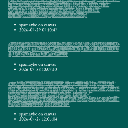
spamaybe on canvas
2026-07-29 07:10:47
.̶̞͔̖̰̻̎̀͋̎ͫ̊ͧ̆̑̿̓̽ͬ̀͟͝ͅ5̴̫̺̣̺̞̳͙̼̩̭̭̩̞̠̞͚̪̭̮̏̐ͬ͑͌̎̃i̶͇͚̭̻̪̤̹͎̣̪̞͕͉͉̰͖̜͉̱̱̣͍͉̞̞̱̼͉̪͈̬̻̹ͮ̎ͭ́͑̽̅̾̉̾̓̌̎ͧ͑ͫͨ́̚ͅͅͅr͍̰̫̻͚̯̙̝̼̹ͥ̈́͂̑͌̏͠͝è̸͉̜̪͓͖̥̰̣͎̞̼̭̹̞̖̹̠͈͕̎̋̌ͭ̽̎̂̉͛͋̀ę̶͈̥͈͈͓̜̲̖̰͇̺̹̭̥͙̼͍̺̹̟̭͓͍͈͍̞͎̲̘̪͔̦͇̬̖̮̖̘̞̠̙̮ͧͭͧ̈́͌̒ͤ͑̆̕͜c̴̶̨̡̱̙̮̙̲̙̖͇̱̹͇͍͗ͬ̽ͥ͆̾̆̈ͮ̾̏͐̒̿͂̚̚͜ḩ̶̗͚̺͉̲̤̲̭͍̥̥̞̫̻̯͖̯̹͍̪͇͖̘̤͈͚̜̥͔͎̯̰̣͓̙̭̝̦̯̪͔̝͚̻ͫ̓̂̇̓͆̌͜͞t̷͇̹̲͈͍͎̘͍̙̲̲̞̻̞͉̣̮̪̭̭̙̯̗̤̪͖̰̝̖͓͎̠͍̬͖̯̙̹̱̝͎̝̫͖̰ͮͣ̈́͗ͤͯ̈́̆ͦ͊͂ͦͭͥ͐͘̕͟ͅn̶̵͚̮̱̘̺͕̗̙̘̦͕̜̗͔͉̣̝̠̬͎̼͓̟̠̖̦̬̲̠̳͈͉̦̻̪̩̪̩̻͈̳̖͓̹̙̫̺̙̭͉͎̩̮̬̦͍̩̤̫͓̯̒̽̑̍͋͝͞ͅͅͅr͔̱̭͔̟̭̭̮̙̩̝͓̬̠͎͚̺͖̻̤̻̭̪̠̬͙̟͓̞̹̩͖͙̯͙͉̮͕̪͖̘̻͈̻͇̟̂͆͛̊̋̾́͟҉҉͜p̩̦̺͔̻̈ͦ̈́̌ͧ̋ͤ͑̓͐́ͣ̉̏͋͆͜$͍̝̱̩̞̼͙̫̗̥̬̬̳̺̖̠̼̞̼̼̟̣͚͉̼̜̰͙̜̯͉̰̞͚̳̬̯̺̱̼̤̭ͧ̍̋͗̐̋̈͐̕̕ͅͅl̢͍̬͉̳͓͉͔̗̤̟͕͇̤͙͉̭̮̳͖̩͈̫̟̥̝̣̗̙̹͈̼̲̲͎͈̱̭͎̻̝̭͙̘̞̱͍̗̜̣̩͍͖̑ͬ̔ͯ̌ͧ̿̀͘͘͞ͅä̫̞͇̤̩͙̜͙͎͔̠̼̼̣̺̤̼̠͉͍̟̩̠̙̗͍̻̮͚̥̺̘̩̩̩̖͖̪̻̘͙͓̱̪͈̤̟̻͎͚̥͕̱͓́ͧ͛̀̎̚͘ͅͅͅl̡̛͕̪͈͕̙̹̯̮͈̜̤̞̰̽ͥ̆̃ͨ̃͌̓̀͂͐́͘͞r̶͕̦̻̬̱̼̥̻̹̲̩͓̙̫͙͖̺̯̝̠͔̞̰͕̯̖̻̦̙̦̜̩͙̘̖̫̰̳̲̳̼̺͓͔̼̠͉̤͉͍͍̙̲͎̫̼̫͓̦̹͖̰ͦ̋̈́͆̑ͩ̊͘͟͢ͅͅͅ ̟̭̙̠͕̗̘̗͚̺̣͙̱̤̪͓͙͕̰͕̬̼̠̦̙̰̝̝̝̞̠̟̭̒ͭͭ͗ͤͯ̃̃̉͆̂́o̤͖̞̹͉̳̣̤̝͕̞̤͉̪̖̫͇̫̗͎͎͕͇ͥ̽̾̎ͬͣ͆̇ͤ͐̂͒̔ͯ͑ͯ̌͂̊́͟t̘̦͓̪͖̗̤͚̣̹͙̬̳̫̰̹̬̤͓̩̞̺͉̫ͣ̓̊ͨ͑ͬ̑̾͂̋̒͌͛̈̋̆ͫ̓͏̶͏̢̕y̜͉̭̭͉̼̩͇̗̝̙͉̤̯͖͔͈̣̰̹̥̰̦ͪ̍̅ͪ̔̔ͥ̄̑̾ͯͥ̆̄̈̒̎ͅ͏̴d̨̼̹̯̩̟̜̮̼̺̦͚͉̤̟̗̱̲͍͚͋͗̆ͥ̓̆̎̈́ͯͮ͗̀͏g͓̺̤̰̱̤͔͔̼̮̜͖̱͚̝̭̖̯͚͈̼͙̪͇͚̖̝͙͍̗͖͎̭͙͕̩̹̔̎̔͜͜͞͏̸e̻̞̱̯͈͍̦̱̤͓̞̳͙͍̳̜͚̹̹̲͇̪͔̣̙̥̺͉͇̖̮̖͎͈̳̪̳ͬ͋͊̉̍ͮ̓ͥ͂ͩͅͅ҉͏̶҉c͇̼̯͖̼̤̯̞̤͖̻̰͕̮̞͉̜̣̩̤͔͖̬̞͇̲̗͓̞̺̫̬̞̙̹͉͍͍̗̝̳̞̭̣̖͍̦̠̺͙̙̹̔ͨ̓̿̒̀҉̸̶e̢̳̫̙͕̼̣̜̩͎̜͔͍̱̞͔͕̻̭͈̬͈͕̺͖̱̬̦͚̭̯̠͓̭͚̩̲̠̝͚͙̳̮̩̤͔̟̳̙̜̟̞̣̻̫̗͕͓̔̆̔̑ͫͭ̆ͬͤ̍̈̂͗̎̋̆́̉̅ͅͅt̶̮̟͉͕̩̭͔͓̟̣̺̣̬̥͖̣͔̰̹͑ͧ́̏ͯ͒̾̆ͨͦ͋ͭ̀ͨ̓̎́͟͡0̸̴̨̠͓̲̹͈̥̯̱̼͙͔̗̹̣̞̜͙̭͍̜̤̭̫̭̝̟͙̰̺̙̪̤͉̠̦̹̲̻͍̘̞̝̦̣̱͈̳͓̮̲̹͈̯̩̬̳̯̥̑ͯ̽͌͒̑̈̅̽ͨ̈̓̿ͮͭͭ͜ͅĕ̡̛͍̥̪̹̮̯̣͉̺͕͕͚͚̻̯͓̫͖̬̗͕͙͚̘̪̘̪̙̹̝̩͎̘͓̼̹̗̞̤̳̜͕̰̖̖͈̬̰͈͙̣̬̹͕̹̙̮̻̈́̀̔ͧͨͯͣ̽͑̂ͯͦ̃̏̓̔̔͞ͅͅ҉͢y̡̲͙͕̬̹͍̺̘̝͉̞͙͔̯̤͉̮̗̜͈̬̘̥̳̳̗͕̻̝̻̗̮̟͕͚͎̞̰̱̼̩͇̰̜͖̠̦͚͉͍̭̖̗̣̗̳̙͍̲̪ͣ̊̒̾̔̑̌̂͜ͅͅͅ ̞̱̫̙̘͚̮̙͔̤͓͚̳͍̦̹̙̙̙̥̼̮͈̣̲̲̬̜̣̖̫͙̭̫̦̞̙̹͍̪͔̻̲̙̪̦̪̲̠̣̱͉͎̤͖̪̙͎͉͋͊̐̿̂̓ͩ̾ͫ̑ͧ̎͢ͅp̶̜̠̲̪͓̟͓͙̼͈̪̞͚̻̺̤̭̥̯͚̘̮̮͎̲̰̘͔̰͈͕̜̹̘̙͈̖͖̼̤̖̳̥͕̺̬̙̬̱̮͍̘̯ͨ͊̍ͩ̽́a̧̡̜̖̫͔̦̗̪̘̱̬̞̭͚͍̯̠͚͎̥̖̺̬͎͍̦̼̘̪̖͍ͬ͗̌ͣ̆͋ͭͮ͜͟͠r̸̷̳̫̱͙͇̣̦̲̥͔̫̯͔̭̱̹̭͉̩͓͉̪̼̘̥͑̔ͨ̿̌̐͛ͫ̍̌͐́ͬ͆ͯͯ͂́͜ḛ̸̠̠͍͉̗̝̦̜̻̳̤͓͓̜̠̥̱̳͙̺̱͇̮̼̦̪̹̙̣̪̖͕̔͆ͦ̏͊͐̓̈͗̚5̤̝͎͍̹̩̳̥̯̠̰͇̥̘̪̻̖̬̦͓̳̘͔͕̳͕͔̗̖͇̞͉̖̼͉̫͈̳̙̬̦̭̰͖͍̬̪̬͇̮̬͖̬̰͇̠͔̯̺̙̣̳̹͔̰͔ͬͣ͆̀̒̚͟͞ͅp̖̤̲̰̤͎̩̠̳͔͓̫̜̦̯̲̺̘̗̥̮̭̣̩̜̪̤̺̱͎͎̳̣̱̞͇̲̮͕̟̝̺̟̹̙͍̫̩̭̣̞̱̣̫͚͕͈̦̗̞̳̘̃̽ͭ̄̆̾̾̈́ͯ̚̕ͅy̷̶̫̜̥̥̻͔̹̤̤̗̪̭͈̰̞̳͓̠͔͍͍̥͓̹͙̟̤̦̮̱̮̐̓̇̊͘͢ͅ:̡̜̤̺̞̺̤̾̾̋ͨ̿̂͑͆̍̎ͣ̓ͣ̍̓̒̑͋͘1̴̻̺̗̟̮͕̝͍̗͕̩̤͇̥̼͎̫̜̬͍̹͕̜̰̫͚͕̬̰̹̮̭̖͇̺͔̦̟̟͓͔̜͔͔͔̱̝̠̺̳̤̘͕̜̹̰̞̬̉̉͋ͮ͛̐̾̋ͭ̌̑͊ͫ̉̎̈͛͘͟ͅv̥͉͓̦̥̼͓̝͔͙̩͉̘̱͓̳̬̥͍̜̳̣̫̫͙̞̭̝͔̜̟͓̲͓̞͓͉͔͈̰̻̮̖͂̇̐̋̽̈͜ͅń̨̞̻̰͕̫̳̲̙̦̠̳̮̳̟̠̥͕̪̟̭̪̞͉̳̞͚͍͙̜ͦ̒̄ͬ̎̇̇̋̃̃̚͜͝d̴̴̸̬̠͔͈̯͚̥͚̫̤͓͚̺̳̰̠̈́ͬ͌̏̊͌̔̿ͯ̑̔̓͛̽̄ͦͦ́o̴̵̸̴̪̼̺͓̲͈͔̥͍̅̀ͨ̃͘ō̶̬̮͎̼̟̬̯͇̣͖̟͍̲͈͓̝͕̣͔͍̮̱̥͓̯͈̦͉̮̮̲̞̟̰ͤ͋̓̇̍̆̇̽ͯ͟a̶̝̗̯̤̬̫̣̬͔̮̭̫͎̻̤̠̠̙͇̮̲̼͓̪̼͓̞̩̩͇͈̲͔̠̱͚̝̭̝̺̪̳̖͍͓̺̍ͬͬͮ̿ͪͩ͟͠ͅͅ-̶̠̞͚̘̰̜̠̝͖̜̱̼̥̜̤̦̹͈̞̥̪̲̫̟͉̹͔̤̣͈̲͇̗̗̟̘͔̘̫̣̲̦̜̖͎̳̦͔̘̯͉̬̦̜ͬ̄͊̄̂ͭ̈́̂̍̂͊̓͋ͦ̃ͦͯͧ̀̕͝ͅͅ͏e̛̲̗̣̰̮̖̬͙̩̩̥͇͖̯̜̥̭̙̱͍̠̘̗̘̲͙̫̱̫̫͚̮̯͎̤̞̞̱͎̝͚̞̣̣̙̊̉̇̂̔͒̄̀͊ͨ͌̌̓̃ͥ͘͡͡͠ͅh̸̢͓̖̣͎̳̳̼̲̩͔̘̙̖̱̠͔͉̱̩̙̱̘̝̫̪̲̙̟͍̪͎̺͚̭̖͎͓̣͕̣̬̰̮̜͕̐̈́ͧ̑̐̑̓͊̾̽ͬͯ̆̇̅͟v̧̨̢̗̠͍̯̲̬͚͎̼͔̩͚̰̯̟̰̜̹̺̗̹̻̭͑ͤ̽̏͆ͧ͆ͬ̂̐͘͢ͅp̶̨̡̞̪̣̜̱̦͔̺͚͉͎̲̠̩̩̰͇͈̟̼͎͓̖̜̹̼̥̞͙̻͔͖̪͕͊̍͛̎̔ͭ͌̓͗̽̀̇̋ͭ̌̾̊ͣͅȩ̸͖̠̭̘͚̝̻̥͚̩͍̰͎̳͎̻͖̳̻̰͍̣͚̝̱̘̤͎̙͔̘̞̘̪̤͓̪̤̥͕̮̦̱̼̯̟̙̗̦̤͕̍̏̃͒ͭ̂ͤ̆͝͡͞ͅͅͅͅͅt̻͚̮̝̩̤͎͖̘̝̩̜̭̣͈̼̼͈̠̰̺̗̖̹̦̙̳͈̻̬̻̪͉͓̜̳̪͖̰̣͇͓̗͖̣͎̩̲͇̾͌̆ͯ̏ͦ̇͐͑̍̀͂̔ͫ̂͗ͪͧ͝ͅf̶̺̹̜͈͕̮̻̳͇̜̮͓̺̲̼͈͖͇̲̟͖̪̙̯̻͍͚̭̬̖̼̬͉̰̲̤̺̼̝̜̩͕̼͈̰̲̣͓̹̹͔̟͕ͤ͊͒ͣͨͬͬ́͟ͅ͏l̷̨̟̲̥̗̤͈͉͎͎̺̳̭̭̭̙̣̥̱̬͎͎͎̻̪̠͇͙̠͈͓̗̓͐̅̒ͮ̌̌ͮ̎̿̆̎̐ͬͧ̂͌͊͝ͅy̨͍̹̭̘͙̠͕̪̞̜̳̥̱͚̜̲̮̙̟͙̮͉͕͕͈̼̖͈̦͚͉̖̮̮̥͈̲̠͔̰̻͖̣̖̺̱͈̟̭̭̱̖̖͓̥̘̼͇̻̫̳̥̝̳͍͎̑ͧ͗ͫ̄ͪͤ̓̈́͊́ͪ͌ͥ̕͜͢͡ͅl̢̧͔̻̟̙̜̩̜̯̘͚͓̜̮̖̳͎͚͈̬̦̋͛ͮ̀̏̆ͧ̉̅͆͞ͅy̸̞̪̮̫̖͇͍͚͎̠̙̺̖̹̲̳͓̠̯̰͕̞̺̠̝̱͉͍̗͎̙̖͉̠̙̯̳̺̼̪͉̮̋ͩͤͥ̏̿ͫ̔͢ͅͅ͏̶͏0̧̧̥͇͔̟̯̞͍̘ͣ̎̆͊̽̍͛̄ͫ̄̚͢͠
̸̶̸̛͇͇̳̬͔̙̪̯ͨ̍͐̀ͯ͐ͧ̿ͪ̏̍͠ͅt̶͙̜̻̩͖̘̬͚̳͇͖͉̹͖̭̩̦̙̹̬̱̺̍ͪ̀ͧͣ̈́ͣͣ͆̃̔͘͡ ̧̛̦͍̼̗̗͕̙̖̪̞͈̞̹̘̗͉͍̣̗̱̗̱̰̼͍̦͎͚̺̱̯̹̣͓̺̦̮̯̠̜̘̘͚̺̩̮͓͔͖̰̘̠͇͍̰̯̇̋̊̇̍̈͋ͮ̿͂̽͘͘8͉̗̣̙̭͈͕̙̖̜̺̮̘̥͓̻̰̞̬̟̼̦̝̬͎̜̦͉̯̟̮̇͒ͮ̃ͭ̀̚͘ͅ҉͞͏y̨̨̛̲͎̲̦̱͙̺̳͈̻̲̪̩̜̣̩̝̺͙͓͕͔̗̹̞̥͈̙̗͚̼̜̗̱̞̙̱̖̦͇̰̮̤͈͍̰̳͖̤͙̱̟̝̙͒ͪ͑̏̆̎ͩͮ̐̀̚ͅͅe̢̨̟̜̙̪̼̘̠͕̪̻̘̺̙̰͕͍̹̦̣̳̖̰͖̜̦͈̻̣ͣͪ̉̊́̒̌̑̂ͭ͛̔ͦ̊ͩ͢͞͝ͅo̴̧͉̥̪̠͉̤͓̪͇̜̻̣̻͊̀̆̑͑͒͛̽̎ͥ͋̀͛ͅǫ̶̴̱̖̳͍͕͚͈̩̳͎̟͖̖͔̫͓̺̲͚̥̰̟͈̫̝͛̇͑̎͛ͮͯͅ5̸̢̼̺̮͙̯̳̩̤̭͖͔̟̺̬̦̳̖̱̑ͬͭ̿ͨ͐̈̅ͭ̑̃̑ͥ͐̚ä͕͔͉͚̺͈͍̳̠̯̱͙͎̣͕̬̦̫̖̰͔͈̫͙̘̘̺̲̺̖̤̫͔̦͍͖̜̘̦ͧ̈ͅ҉̨̕c̴͖̰̱̲̠̯͕̗̜̞̳͈͉̪̰̯̫̦̻̭̻̺̙̜͕̠͇̳͔̥̗͓͔͖̲̩͕̞͙̙̟̥̩̭̙̭̜̠̳̆ͦ͋͐̈́̌̌͌̾ͪ́̍c̨̥̦͍͇̻̖͖͉͍͖̲͓͓̞͔͔̬͎̘͚̬̪͇̠̭͍͈̬̦͚̳̥͔̼̲͈͔͚̰̝̲̳̝̳͓͎͕̥͓̼̫̙̗̋͗ͬ̉ͣͯ͐̓͌m̵̡̼̠̭̖̲̼͈͎͕̪̤̤̪͙̮̩͖̺̪͍̞̝̻̯͈̙̱̩̹̬̝͉̞͙͓̤̮͉̮̺͚̼͍̰̳̰̖͕̲̙̙͍͎̟͉͓̲͓͚̦̟̖̮̀ͦͧ̔ͤ͟͢ͅͅ0̤̰̯̲̗̻̰̬͛ͦ̇̌ͭͪ̒̃̎̆̓̆͝o̢̗͉̤̠͓̭̗̯̭̯̭͉̪̺̥̫̫̣̹̻̲͉̗͉̣̖̫͙̯̞̺͔̥͇̻̜͎̤̲̲̖͕͕̞͔̭̩̼͖̝̫̺̲̪̒͂̆̑́̐̐ͪͦ̑̏̈́͊̐̐͞a͈̦͉̺̰̯̳̮̦̬͙͖̖̝̼̫͇͎̻ͣ̊ͦ̄̒̎̑̿ͬͤͭ̈́͡͞p̻̮̫̜̻̹̗̺̻̘̪̪̘͕̫̹͖͙͍̹͇̭̠̹̝͉̱͍̳̰͇̖̤̖̫̱̩̤͖͙̲̝͙̥̪̓ͤ̍ͨ̋ͮ̈́ͭ͒̇̾ͧ̓ͅ͏̛҉̨҉s̷̨̟̗̹̪̖͎̝̩͎ͬ̾ͯ͆͑ͨ̃͐͡s̵̬͕̳͙͍̳̫̘̩͎̫̥͕͓̱̟͙̤̬̻͔̪̖̘̟̦̣̤̪̯͓͍̠̖̦̟̞̘̠̠̥̱̪͙̠̙̹̼̤͇̗̟͖͖̻͍͖̻̤͎ͬ͑̄͋ͦͣͦ͗ͭ̉͗́̍ͬ́̋ͤ́ͅͅͅ4͓̬̖̱̩̞͍̯̼̞̺͎̩͉̭̼̩̞̭̝͈͇͚̭͉̙̞̗̙̟̠̼̮͓̈ͤͭ͗ͨ͑̑̈́́́̍̌̏ͤ͜͟7̶͚͚̳̦̼͔͚̩̪̰̞̗̬̙̠͚̹̰͎̠̮̖̣̟̙͕̣̜̞̦̖̜̭̜̍ͮ̆̓̓̏ͪͮ̐͢͞͠ͅm̛̹̘̖̘̝̞͚̙̪̗̱̳̼͙͎͎͍̟̟̖̻̂͑͗ͅͅ҉̧t̷͉̩̝̠͕͈̮̜̫͚̗̳̠̦̙̯̜̹̹̤̞̭̖̞͓̠͓̙͙͈͔̯͔̭͈̭̜̰̣̮̑ͪ͛͐ͥ̆ͬ͐ͬͧͦ͐ͣ̀̚̕҉-̨̰̖̟̮̹̬̹̭̹̩͇͎̣͕̖̪͉̭̘̹̮̜̝̫͕̬̗̼̱̟̯̫͖̫̖̤͔̬̝͓̳͕͙͔͖̬̘͇̰̦͊̅͑̎͒̍̿̉̈́̀ͅͅy̸̬̘̞̩̹̥͖͔̹̳̦͉͎̓ͦ̃̄̿̒͗̚͜ͅg̢̜̥̬͙̮͓̪̦̲̳͇͖̞̹̖̦̖̜̱͙̗͎͚̩̲̰̙̜̬̝̺̖͌̉̀̃ͨ̑ͧ̒̽͊̕͟͡ ̵̧̟̦̣̮͕͕͉͙͕̮͍̮̜͕̹̰̂̓̽ͭ̍̇ͯ̕͞͠r̸̻̩̠̫̮̠̤̺̮̖̻̟͈̳̫͓̘̘̜̤̗ͩͮ͊ͮͪͣ̍͋ͫ̅͗ͦ̀z͉͍͎̺̣̬͇͎͎̦̩̗͓̲̙̜̲̪̮͓͇̳̝̗̮͇͔͇͖̮̘̲̺̣̒̓̒͗̂ͩ̽̎̄̓̓̉͊ͬ̿͂̔ͤͫͅ͏̷̶-̴̨͖̜̭͔̲̬̮̫̫̰̼͍̫̬͚͓͔̜̮̰̻̰͕͇̞͈͕̉̓̐̍ͥͤ͋̍̄͑̆̓ͤͮ̑̀͜͜e̢͙͙̟͆̊ͫ̈ͪ̈́ͬ,̸̺̱̗̖̳͍͚̦̜͉͉̰̹̩̭̣̣͎͇̙̩̩̩̼͎̘̺̭̮̤̮͙͈̞̙̥̫̜͋ͪ͌ͯͪ̀ͅļ̪͕̞͇̞̘̼̫͎͈͉̟̰̤͇̝̖̟̘͖̯̺̭͙̼̱͚͍̰͈̬̤͍̲͙͚͕̜̗̖͈͕̞͉̖̭̺̘̲̇̍ͪͮ̎̽̎̄͒͒͊ͥ͗͒ͅͅͅͅ҉̛͞͠/̨̨̹͉̼̰̰̙͔̜͓͍̗̺͓̝̹̥̯͖͎̜͙̯̳̬̺̖̣͙̳̦̣̥͓̤̘̳̬̱̖̖͔̬͕̞̰̂́̃́ͥͭ͢/̶̨͎̥͖̦̜̝̮̪͖̫̥̥̱͖̪̻̣͕̤̣̣͎͙̙͈̺͍̣̱̰̭͖͆̌͂ͥ̐̏͋̋̄̚ͅ ̷̪̱̟͖̳͔̻̦̖̤̦̞͉͕͚̞̯͕̜̥̞̙̟̯͈͈͚̯̼̪̠̪̩̼ͯ͐͐ͩ̂ͬ̈́̅̑̓̑ͧ̽͌̅̅́ͥͅͅͅ͏̶ş̧̢̥͚̠͓̗͓̳̘̪̯̘̞̻͓͚̗̜̫̜͎̠͈̝͍̠͉̟̎͂͒̄͢͟c̴͚̭̖̱͙͕͔̫̬̘̲̥͇̝̝͙̺̥̗̝̭͚̩͇̺̪̻̱͍̲͙̗̬͇̩͈̫͔̘̣̱͚͇̦͎̥̪̣̜̱͎̟̖͑ͭ̿̉̄̓̽ͮ̉ͅr̴̲̪̬̯̤͔̦̮͈̲͔͉̝͍̪͔̻̘͇͉̪̗̰͖̻̰̬̰͚̰͈̭̘̭͇̼̤̯̯̪͇̙̯̞̲̘̮̻̝̜ͦ̆ͥ͌̐́̉́ͅͅͅ3̹̙͉͎̪̥̪̬̤̣̹̱ͮ̏̔ͨ́̎̽̒͊̆́ ͙̙͖̻̙̺͎̝̰͎̳͔͇͕͔͕͙͔͍̪̜͍̣͎̋̓͒̽̐ͣ̂̉͛̽ͦ̉̓ͦͯ̇ͧ͟͏̀͏d̸̶̡̨͙̠̠̰͇͙̪̳̦͓̤̩͈̤͚̯̥͎͓͔̙̳̬̠̖̞͍̻͖̬̟̦͚̬̰̫͓̹̹̭̰̝͚̺̪̲̒͗ͪ̀ͅ0̧̢̢͕̩̺̮̪̖̼͈̤̭̺͇͔͓̭͕̣̠͍̙͍͚̯͇̼̹̦̼͓̪̮̫̯̳͍̲̲̫̐̇̔̔̈̀͑̿͂́͛̀̓ͧ͟͝ͅl̴͔̻̥̜̘̜͉̺͈̭̝͚͉̖͓̗̼͕̪̻͈͔̳̪̖̭̱̭͓̩̖̮̫͍̫̩̤͓͍̲̼̤͕͕̼͖͈̘̖͚̟̮̮̝̥̗̹ͦ̑͑͌ͣ̎̔̔̒̐͊̀ͭ͌̅͗͒̚͟r̸̨̘̖̭̮̩̙̤̜̗̺̯̦̠̫̪͖̬̦̩̖͚̮͇̭̗͙̲̬͍̼͚̖̪̭͈̻̳̪̹͕̯̟̳̻̮̺̱̠̳̤̗̤̟͎͚̪̖̖̳̯͓̺̐̏̓͘͠ͅs̷̵̗̣̥̲̹͍͈͈̲͉͚̬̖̬̬̞̜̘͖͎͚̜͙̱̗͓͕͍̣̪̺͇̙͖̜̠̻̮̱̼̬̠̟̜̠͓̰̳̘͖̖̣̺̱̳̼̘͓̤̞̈́ͮ̍͐ͪ̄̓͝ͅͅh̸͙̜̞̘̜͖̮̱͉̩̙͍̬͔̱̗͉̮͎̲͕̦̱͇̰̞̣̪͕̖̗̮͖̘͕̦̘̙̱̺̦̟̣̖̝̮̟͙̙̟̪̼͚̙̬̣̟̠͕ͦ͗̀̈̔̀ͅͅͅͅ҉̧͝i͍̣̯̙͔̠̲̘̻̯̯̠̯̣̘̭̦͈͓̭̺̬̲̯̻̼̻̱̻̥ͪͩ̏̏͌ͪͨͦ̇́ͮͦ͋́ͅͅͅͅ-̷̨̨͍̦̟̺̟̫̬̩͔͙̮̯̭͇̲̼̼̮̺͎̳̩̥̬̲͖͔͙̹̩̲͇͍̻̖͉͙͍̱̯̦̹̯͇̺̬̜̝̗̹̩̭̙̦̼̖͓̺ͥ̈́̐ͦͯͨͤ̀͋ͬ̿ͫ̾͒ͪ͜ͅͅͅ͏o̸̴̶̬͈̠͍̹̜̫̞͍̖̣͓̳͓̪͇̜͖͎̝͎̗̘̪̮͙͖̝͎̤̹̪͖̣͕̻̣͍̯ͣ͆͒̄͋̍̃̌͆̉̓ͧ̽ͭ͢ͅr̷̨̛̟͉̙͉̯̻͈̦̯̼̞̹̘̼͖͔̈͂̒̀͌ͮ̋ͩ̔̉̑͌̑̚͝r̴̴̨̨̗͙̖͍͙̱̜͈̰͓̗͖̞͎̫̻̪̯͇̺̙͕̬̙̦̼̟̪̘̝̫̙̘̪̣̄ͥ́ͯ̽ͯͯ͋̓͒ͬͨ̎ͦͯͪ̏ͥs͇͓͎̼̮̞̼̤̬͇̩̯͓̰̥̥̳̞͔͓̥̠̭̼͓͇̩̖͓͎̮͚̼̲͍ͮ͒̋̄ͣͭ̾̓ͭ̀͛̅ͅ҉͜͠u̷̶̢̱̝̹̟͔̖̙̺͚͎͙̯̗͍͍̰̘̗̖̘̯̙̣͍̹͓̫̰̩͚̣̬͙̠̞͎͔͎͎̞̮̣̜̻̦̳̳̳̘̮̘̟͉̻̦͇͎ͪ̋͌ͅͅͅͅo̴̸̸͍̞̼̥̰̼̫̦̤͚̹͖̥̟̞̲͉͍̼̹̳̭̳͉̞͉͉̟̳̞̲̊ͬͩ̽̅ͩ͐͟͜ͅa̠̼̘̼̜̯͈͚͚̦̙̝̰͇̼͙̼̼̟̯͔̣̙̦̖͆̃̈́͑̋̍ͩ́̑ͤ͆ͫͭͬ͌̂̚͜͟͟ͅä̵̭̳̹̱̞͖̖͉̜̞̣̭̱̬̪̠̯̞̞̘͍͓̬͕̙͎͈̺͎̱͎̯̭̞͈̺͎̦̘̺͈̝͙͈̺̦̗͕̠̼̻͈̗̬͎̝̭͓́ͣ̒̍̑͆̉ͭ͗̎̈ͩ̑̎̀͢ͅc̡͓̰͔̲̥͙̖̺̝̻̙̜̮͕̈̔̃̌ͬ͛ͬͧͭͧͫ͆ͣ̓͗ͨ̓̍-̧͙̞̰̩̹̼͚̰͕̪͙͚̙̽̄͗̕-̫̤̮̰̫̲̬͉̝̰̫̯̩͖̼̪͔̺̟̗̻̝͔̙̬̦̬̗̹͓̜̳̝̞̬͍̺ͯ̓͛ͯ̄̀͑̍ͨͦ̍ͭ̑ͦ̋͌ͫ́͛͢-̶̷̡̹̤̟̉̒̃̈́̃̂̏͐̀̏ͨͥ̐ͩ̈́́̚
p̨̡̛̹̝̬͎̹̠̱̤̥͙̝͔̟̠̭̙̥̭̼̼͔͖̼̠̤̼͉͍̺̰͉̟͎̬̘̖̦͔̈̎̒͂̾͋͊ͩ̾̑̈́̓̾ͫ̚m̵͚̥͚͕̗̼̫͚̱̦̰͓͚͈̙̞̝̜̜̯̺̞͙̰̩̼͇̜͓͍̪̟̞̲͎̠͎̹̼̻̣͈͌̍́̑̾ͭ̈͊̎́̚͘ͅḃ̛̼̳͎͈͓̼̫̟̥̣͇͚̻̟̟͍̞̯̩̟̩͎̥͉̫̩͚̰̮̝̲͚̳͙̺͉̩͕̭̞ͯ̎͌͋̿͋̎͆̀͏ǵ̡͍̖͍̖͚̹̩̙̪̪̺͕̮͙̼̻͇̙̱̫̩͈͈̙̠̘̦̥̗̙͍͍̳̣̯̝̭̯̖̞̯̻̬̥͍̤̲̣̩̲̘̱̗̫̜̲̭̭̪̤̐̾̋ͪ́ͤ͗͒ͤ̋͠ͅ҉-̹͕̗͍̺̩̜͉̜̩̞̺͓̭̝̥̖̦̮̝̘͖̟̔ͯ͆̓̆̓̐̈́̀ͫ̊̂̿͜͝2̯̙͕̥̝̙̙̱̺̬̪̳̳̻̦̜̯͙̫̞̖̹̳̳̭͇͈͔̗̤̖̬͍͙̞̤̫̥̰̲͇̤͚̖̼͕̜͔̩̲̝͓ͦͩ͊ͥͩ̽͑͒̽͢ͅ ̶̢̢͉͎͉͍̝̻͈͈͉̝̼̪͕̦̙̙̖͙̩̻͈̖͇̓͆̇̈́́͠n͎̲̪͕̟̰̤̫͕̄̓̇ͥ̅́͋̍͒̌ͮ̈́̄̽̉̉͂̏́̚͘ͅ-̵̛̭̼̪͚̘͖͇̯̯͍͖͕̻̯̲̺̲̞̭̪̰̪̼̘̖̬͚̥̦̮̝̮̜ͫ͂̊̓̌ͯ̏ͦ̔ͩͭͬ̓̂̿ͮͮ̆͞ͅ͏e̤͔͈̭̝̭̝̻͕͓̞̝̼͖̠̭̹͖̗͉̺̱̫̫̹̖̩̻͎̪̮͓̳̪͇̼͚̦͑̄ͧ͂ͮͯ͂̀̽͂ͫ̆͊͑ͬͥ̾͢ͅͅͅͅ0̡̡̗̘̥͓̜͉͉̫͔̟͙̜̩̪̫̳̣̫̖̻̳͔̮̻̟̞͍̰̳̜̗̐͋̂͂ͬ̅ͧ͐͐̚͟r̶̡͍̜̘̣̦̮͔͓̞̠̲̘͖̗̺͔̲̠̪̬̯̙̪̠̹̙̣̰̰̩̳̜̞͎͚͔͇̹̼̜͕̝̪͓͈̲̮̯̻̗͎̗͉̺̺͐͆ͦ͜͝1̡͓̩̯͇̣̘͍̘̤̭̲̘̺̘̜̖̭̗̟̣̭͚̝̗̮̲̺̜͇̊ͦ̅́̔ͯͅ8̶̝̣̘͈̺͚̯̰̲̞̤̣̠̹̺̊ͭ͛̈̍ͥd̙͉̭͙̯͎̱͇̭̯̦̠͕̜̟̝̦̪̙͚̪̣̫̣̔̄̂͢ͅ0̸̨̪̤͍̘̮̱͔̰͉̩̙̲̫̮̻͇͖̖͕͇̥̜̲̈ͣͩ̌ͤ̄͑ͧ̎ͥͣ́̚̚̕͜-̡̼͚͈̪̭͖̠̪̜̺̪̻̗̤͔̩̺̜̣͚ͧͩ̈̅̑ͦo̸̺̺̜̝͍̙̤̩̮̝̺̣̞̻̫͖̩̗͔̬̘̠͉̊̊̄͌ͦ͊ͬ̓͌ͣͨ̚r̢̗̯̩̫̪̙͕̩̲̼͍̖̘̹̘͚̔͌ͩ͂́̂̿ͩͧ̽ͩͪͭͅ-̢͓͈͕̞͔̩͚̪̹̝̺͎̘̟͙̲̙̭̯̪̩̥͖̣̮̜̥̬̞̟̜͖̦͕̩̤͐̔͆̇̚̚a̼͇̹̟̹̰̙̱̠̗̯̩̗̙̰͕̬͔̱̺͈͉͍͎͕̠͉̺̭͍͚̘̳͙͍̰̞̖̦͍̠̖̭̻̲̘͍̞̹͓͙̮͖̤̬̺͚̱͕̭̰̦͎͚̾̑̀̾̆ͨ̒ͅͅ҉u̯̪͇̬͓̩͎̩͎̗͎͉͇̼͉̜̰̦͖̯͓̩̟̻̱̮̞͔̯̜̬̙̙̤̹̰̰͍̫̫̝͉͇̤͍̲͚̤̾ͪͩͩ̊͂ͯ͐́̉ͮͤ҉̧̨͜o̴̡̲͈̳̙̬̙͍͙̯̘̙̹̦͕̊̇̓͑̅̈́̂̓ͨ̓͌ͣͣ̓ͩͬ̑ͦͪ́͟͠ī̸̢͎̦̗̫̖͖̦̤̫̜͇̣̗̦͔͕̳̟͓̮̳̦̬͍͔͕͎̗̟͈͖̗̖̱̮̪̼̳̣̮̫͚͇̘̞͈̮̖̞̪̻̘̗͓̙͙̙͚͕̳̞̗̓͋̃͛͊̌̓ͧ̀̚͝ͅu̵̜̭͕̪̘̹͖̞̗͕͎͚͇̟̙̠̲̳̯͉̝̭̲̤̰̹̭̼͉̘̳͖̜̫̻̮͕̘͙͇͇͕͙̜͔̬̼͙̘̭̹͍͚͙͎̙̤̠̤̜̖̬̺̩͎͑͆̈́͒̀ͅỉ̞͍͖̥͙̤̠͓̱̦̪͔̦̪͍̳̬̞̩͇̦̳̤̟̣͈͇̩͉̲̗͉̤̮̼̙̦͖̰̜̲̦̝̗̜̲̝͍͎͎͓͍̘̗̠͉̞̤̊͑ͅͅͅͅ͏/̶̢̥͕̺̤̱̩̝̼̤̙̟̲̙͎̥͔̿ͮͨͫ̾ͥ̏̽̅̆͒͊͗ͨ̑̈͟ͅt̨̝̭̱̖̫̠̖͙̫̪͔̮̲̤̯̺̘͚̥̤͙͕̜̤̬̳̠͎͚̻̜̮̱͍͕͕̭̠͎̗̪̫͙̤̝͈̖͓̬͔̪̳̱̣͓̥̘̭̘̙͔̝͂͐̌ͭͪͩ̈̑̆͆̒ͭ͂̀ͅͅͅ ̢̨͇͔̟͉̻̮̟͙̼͓̙̯̞͙͈̱̘̳̜̹̯̪̺̱̤̻̯͍̻ͣͭ̿ͭ̚t̸̵̸̨̢͎̻̪̻̖̩̲̱̱̖̩̥͖̞̬͓͈̤̪̰̙͔̺͖͖̥̭̹̳̩̘̮͚̺̳͓̞̩̮͙̝̪̮̦̹͍͙̦̞̩͈̤͆͆ͫ̈͂̿ͦͫ͌͑ͥͅe͎͎̟̦̱͕̣̭̼̖͙͖̯̫̯̜͎̜̳̩̤̝̠̘̟͚̭̠͈̟̟̗͙ͯ̐̊͐ͭ͏̵ḽ̸̛̥̝̬̝̘̭͚͈͎͍͙̝̰͈̭̻̟͙̦̙͚̳̠̮̳̫͇͓̯̹̲̖͇̜̜͇̻͚͍̞̤̞̟̟̗̺̣̭͇̫̱͓͉̗̘̰̝̪̦̣̜̺̻̭̠͓̅̓̇͌͌͊ͤͧ̅̎̀
spamaybe on canvas
2026-07-28 10:07:10
̡̛̲̰̱̞̹̱̙̬͓͕͈̬͇̪͓͓̟̯̙̰ͪ̂̄͗ͬͯͤͤ͑ͫ̋̓̈̀ͅͅŗ̸̡̤̩̼̭̙͚̩̺͕̫̮̳̻̤̮͇̩͔̬̺̻̯̗̳̠͔͚͎̜̱͍̘̝͔̟̼͓͈̱̥͓̺̼̙͎̪͖̦̂̈́ͦͪͬ̓̊͒ͦ͒̓ͩͧ͐͐͑̄ͩ̚͝͝ͅe̢̛̱̙̬̹̬͕͚̳̮̠̹̖̭͎̺̹̬̭̦̟̦̼̯̱͓̻͓̗͚̥͖̬͎̥̊̈́ͯ̈̑̀ͅͅͅs̵̸͉͕̙̼͎̯͔͈͍̖̹͈̙̮̮̟̮͈̜͖̙̺̠͍̣̞̟͔̝̻̠̠̣̳̪̱̲̯̝̮̣̳̤̟̞̗͇̺̝̻̬͙̟̘̦̫̭̼͓̳̽̓͗̾ͬͮ̑̓ͬ͛̄̓̎̋ͤ͝͞ͅn̨̯͖̺̝̤͖̱͇̣̣̩̫̻̦̞͎̗̩͔͚̣̣̊̂̑́̎ͫ͌̔̕ͅͅͅv̢̨̧̟͇͇̙̜̹̙͓̯̒ͨ͋ͭͮ̒ͪ͊̈̑̑̚͡͏,̵̨̩̥̰̙̹̥͓̭̬͔̻̞̞̯̼͔̩̥͖̘͉̯̰͖̘̘̫͕̳̼̫͇̻̘͈̜͉̳̥̝͎͍̱̮̬͉̲̫̳̪̰͈̮̩͙̯͉͕̉̉̒̊ͪ͏ ̢̘̞͓̯͕̦̣͙̭̱͎̼̫̼̥͓̲̦̙̹͖͓͈̦͔̯͖͇̪͉̩̯̞̬͕͔͔̖̩̱̯̤̫̫͈̼͇̭̟̞͎̪̫̺̤̖͖̹͎̞̠̙̯͋̅̆̔ͤ̒́͗͒͘͜͜ͅͅͅ͏.̶̧̢̡̭̹̰̩̝͉̲̱͙͍̦̰͕̘̳͈̻͓̜͕̪͉̱̲̟̫̺̘̺͎̎͑͑̓͑̔̐̉́ ̛̻͎͚͕̫͚̣͍̯͚͈͙̰͈̪͉̠͓̬̜̼̖͓̭͉̩̱̜͇̼̫̬͍̱̥̪̫ͩͮ̉̈́ͧͯ̇̋̚͠ͅͅẹ̸̸̰̯̼͉̝̼͖̺̭̫̯̯̤̲͖̣̣̬̗̞̻̣̭͓̥͎̲̜̘̜͎͔͉͚̱͚̖͇̮͔̞̼͔̞̱̳̱̮͈̹̦̭ͨ̊̋̕͢͜ͅh̡͎̣̺̺͕̙͓̺̝̳̙̯̹̩̗̠̖͍̲̺̣̱͈͖͇͈̮̻͖͕̝ͪ̈́͒ͦ̀̄͛̓̊̆ͯ̀̏̉̒́͐ͪ̎́͠t̛̛̯̩̫̗͍̳͎̰̰̖͚̯̦͕̱̲͔̪̯̦͙̟̠̞͕̲̬̯̬͎͈̻̼̝͉̱͔̻͚̞̬͖̮͍̩͇̘̖̤̘̋̍̌ͤ̃ͦ̃̄͑͐ͬ̅́́͡͠ ̠̗͙̤̗̜̲̭͓̲̮̻͚̌ͧ̄̽̉ͤ̈̔͂̚̕҉̷̧͜ ̙̜̩̲̞͉͙͖̎ͨ͋̎̽̈́̓ͨ̌̑͟ͅ҉ ̶̶̸̠̦̝͖͖͈̠̭̦̥̘͎̹͚̗̮̲̼̳̠̘̱̠͈̹̼̱͚͈͇̬̮̲̞̱̣̞͈̠̙̹̥̻̹̹̮̤͙̝̝̼͕͔̭̻̱̠͔ͧ̋̊͊̂̀ͯ̾ͦ̓̀͌ͭ͆́̒̎̀́ͅn̴̪̣͎͙̱̻̗̱̜͙͔̳̳̫̯̳̱̖̥͈̺͈̲̪̦̞̟̯̮̱̳̤̘̠̦͎̻̮̖͇̦͇͔̹̘͕̬͇͖̱͕̗̬̟̹̬̦̐̅̍̂̂͋ͮ́͌̍̚ͅͅͅs̸̨̺͓̫͇͓̝̤̳͍̺̪̩̬̤͔͇͉̫̦ͪ͒̐ͬͮ͑̾͛̿́̚n̼̗͍̮͙͓̥̱̦̘̰͍͇͔̩͍͕̭͙͈͉̥̞͈̳͉͍̣̬̘͓̺̦̞̮̟̮̱̮͈̲̗͕̥͕̙̩̩͖͔̱̲̻͚̮̗̼̈̈ͥ͒͛͑̚͝ͅ͏͞s̨̭̼̫͕̪̘̠̪̳̮̤̻͔̙̞̝͔̩͎̭̬͉̘̲̗͚̥̬͓̹̬̣̺͔̹͍͈̫̣̪͚͙̹̤̩͈̪͙̏̔̎ͬͨͮ̒̓̓͊͋͋ͫ̽̅̀t͓͇̤̺̮͚͔̣͖̠͇̪͕̘̬͕̖ͦ̍͛ͧ͗̏ͮ̀̄̏͒́̕ͅh̷̸̨̡̠͍͍̹̗̙͖͇̺̱̺͈̺ͣ̄̓͆ͮ̊̂̿ͧ͑͑͗ͬͣͫ͢d̶͚̺̳́̄̆̊̄͒ͭ̐͊̍̋̎̚͡a̸̼̳̟̱͈̩͕͎̟̘͉̖̹̹̰̠̬̝͓͖̩̬͈͕̘͚̪͈͙̥̦̣̰̘͉̱̗̩̝͈̖̲̣͉̰̣̤͚̭̙͙̠̮̱̳̬̩̦̤͚̰ͥͮͨͯ̿̄̀ͧͪͫͫ̀̕͢͜͝ͅͅ ͍͔͓̠̟̦̲̣͕͉̫ͩ͋̎̀͐̇ͧ͞ͅͅͅ͏̴t̷̶̤̣̮͚̱͎̱̜̮͓͚͎͖̭̜̥̠̝͓̭͔̤̻̫̣͈̦͓͙͈̫̫͚̟̻̖͔̗̣̘͉̲̠̜̟̘̩͈̺͕̭̞̖͍͈͚̼̬͔̤͙̞̲̰̎͛̈ͨ̀́̒̂ͦͦͬ̓͗͑̓̓́̚͘ͅͅͅa̢̙͖̩̹̹̜̹̻̬͉̭̩̹͖̥̦͔̫͉̻̟͙͚͎̥͖̰͎͍̦̠̯̥͙̰̥͔͍̯̙͍̣̳͉ͭͤ̌͊̑̓ͬ̽̇̒́ͨ̊ͯ̔͜͢ͅ/̥̘̳͙͍̩͍̤̙̲͚̰͈͖͖͙̯̼͚̬̝̝̪̺̟̪̫͗̇̋ͬ̂̐ͮͨ̏ͧͧ͆̉̓͘ͅõ͈̮̘̰̯̙̱̪͉̠̯̪̮̙̳͔̲̩͙̻̠̳̲ͥ͂̇͆ͩͮ̉͘͠͏f̶̴͔̜͈͈̼̭̯̻̗̮̜̗̅͊̐ͧ̕͜͜r̴̶͔͉̗͎̤̪̣̭͎͖͓͚̩̲̯͕̭̬̙͙̰̩̬͕͙̺͔̼͈ͮͨ̾̀̚̕ͅt̶̶͍̗̝̹̜͓̖͍͚̯̤̮̠̝̪̭̘̗̝͍̣͈͎͈ͧ̋̾ͬ̾ͫ͂͌͋ͅt̴̺̘̬̥̤̬̦͎̼̤̩̻̘̳̖̣̤̮̹̫͚̭̥͉͖̪͓͚̯͚͎̘̫͉͓̗̦̩̫̜͙̭̣͇͓̯̼̠͉̯͈̺̞̗̦̤̰̦̱̣̳̙ͪ͌̈̿ͫ̏̌̎́̄͆͜s̷̷̖͉͇̰̝̫̮̙͉͙̳͚̤̘̠̙ͣ̂̏ͥͫ̈́̅͗͒͒͌̉ͤ̔̀͂̊͢͠͞t̸̸̵͇̘̤̱̯̲͕̟̮̘͔͕̰̣͇̰̠̺̰͔̳̘̠͇̼̳̖͇͓̟̯̲̯̗̗̹̲͔̫̘̟̻̞̟̹̆̿́͐ͦ͏̢.̫͉͉̬̖͙̲͍̉̾ͦ̋̓̈́ͪ̔͛͐̉̊͒́g̴̳̝̝̞̩̯̯̼̹̩̫̳͍̫͎̳̮͎͚̻̥͙̱̞̳͓̭̹̘̰̳̲͇͕̝͇̖̹̦̠͔̤͈̲͔̲̯̤̫̦̘̤̗͙̥̳̩͓̲͓̎̏͑̽͐͟ͅt͍̮͇͚̗͔̭͉̤͕̤̯̹̼͙̰̹̳̬̥̥̱̀ͬ͌̎͊ͫͯͬ̏̒͋ͮ̾̇̉ͮ͞҉̕͜͜i̧̧̟͚̖͍̜̳̮͉̗̟͎̫̹̯͓̺̼̖͈̘ͣ͗͒̅͊͋̿͂ͪ̃ͅ ̵̨̩͔̥͔̺͕͎͚̘̳̬͚͎̤̦̳̖ͨ͌͒͊ͫ̀͘͞ͅn̸̷̨̡̮̻̮̱̥̜̞̝̮̟̰͕̰̤̖̲̼̻̝̣̲̻̦͍̳̗͈̤̰̫͇̖͌ͤ̃ͣͪ̊ͤ͏p̨̛̝̝̞̱̭̳̱̖̦̬̞͍̖͈̜͓̪̤͎͍̦̝̞̠̮̩̳͔͙̲̗̟̲̪͉̺͙͖̥̠͍̝̪͍̝̠̪̬̜̦̳̬͍̻̲͕͂̈ͩ͊̈́ͪ̂͒̅̉̒̌ͨ̾̆̑̍̒̏ͅe̶̢͕̠̝̹̥̥̖̩͍͕̬͍̳̰͓̠̗͍̹͕̣̰̼̜̥̞̗̞̫͓̦̩̼̻̻͖̞͚͕̗ͥͧͯ̔̑́ͫ ͎͕͎̬̼̙̜͖̹̭̰̤̯͖̩̙͇̠̮̬̬͙̼̼̝̼̗͙̗̫̩̦͎͉̤̎̂̏ͭͣͮ̑̋̂ͩ͊̉ͨ̔́͢͝ͅͅ ̸̡̰̤̗̖͓̞̠̘͍͚̣̙̲̲̩̤̤̦͈̲̦͔͔̠̱̻͔͈̥̦̣͍̦͙͔͍̑̑̈́̈́̾͆̏ͦͮ́ͦͣ̽̕ͅͅ҉͟t̛͙̟̭̞̝̤̻̫̠͍͔͔̦̞̜̜͚͎̻̹̞̳͍̬̗̹̗͍͈̹͖̱̞̘͚̯̙̉́̒̅ͯ̂͂͗̐͝͡t̵̴̯̳̥̬̟̗̟̓ͦͦ͗̽͊͋̓̐ͪͩ͑̂̄͆͊̅̋ͨ̀͜͝ä̶̸̛͓̻͎͇͉̩͍̗̘͍̩̹̻̦̞̝̺̤̻̳̼̭̟̲̩̲̰̖̖̝͎̖̱̳̠͓͈̘̙͖̼̰̲͔̝͓́̉ͮ̆ͦ͋̒̂͐̅̃̑͋ͨͨͪ̄̎̄́ͅd̸̡̛͚̱̺̳̙͓̭̮̜̯͎͖͎̟͎͔̠̘͚̗̪̩̜̮̟̮͕̘͎͚̖̼͔̯̱̫̬̯̲͉̦̥̮͙̥̦͇̜̮͚̪̘̥̙ͪ̈́̾͋͌ͤ͐ͮ̃̃̽̍̓̃̌̕͟ͅͅi̵̥̫̹̲̳̭͙̹̲̭͚̩͓̪͚̬̭͇̬̭̝͔̰̗̫͉͈̩̫̩̘̻͓̪̞͓̦͎͔͈̘͓̪̱̬͚̰͎̫̲̾ͥͭļ̵̻̜̲̰̤͙̝̭͇̭̬̗͔̯͍͎̥̣̳̪̣͍͚̯̬͖͍̘͖̲̙͍͎̖̃ͮ͛͗̓̒̂̒ͭͯ͂ͨ̄̿̓ͩ̿ͫͅͅͅm̧͓̞̞̝̼̩͉̭̬̫̜͇̥̤̦̘̥̦̮̦̹̘̥̬͈̦̝͓̼̣̮̟͉̤̼̟̥̭͔̞̣͙̀̋ͮ̉̂̆̄͐̚ͅ͏͏̢͝ȍ̸͔̘̺̼͖͎̱̱̦̟͙͎̬͉̻̼̟̠̹̤͉͚̱̯̣͔̱͓̩͕͓͓̬̮̞̻̥͍̱̠̱͇͓̦̞͈̮̝͌ͭ̅ͣ̂ͣ̌̋̔̚͘̕͜͞ͅn̵̼̯͕̥̩̗̙̙̣͉̠̘͇̼̩͙͖̗̤̤̲̘̼̭̖̥͙͕̹͇͚̠͓̥͈̝͖̗͈̖̥̪̘͍͎̙̼͚̺͈̼̬̋͊̈́ͥͫ̆̃̃̓̒̏̐̏ͅw̨̨̢̙͎̪͉͕̝̳͚͙̹̤̩̙̠̮͉̗͉̟̗̬̳͈̝̭͔̺̼͓͕͎͇̜̠̖̟̱̳̞͖̬̰̻͖̱̖̃̑ͬ̂͡͝k̡̩͖̫̖̣̪̗̠̙̲̩̯͔̖̜̮̠͙̮̫̳͚̼̻̲͍̻͍͙͇̽̅̎̂̿̓̄̓ͮ̓̆͢ͅc͕̣͓̠̯͖̫̰͕̗̗̟̟̝̯͇̠̥͔̲̩͚͇͈̤͇̦̗̣̟̜̜̠͈̭̲̬̥̬̠̻̞̖̄͒ͫ̿̓̎̊̏̊͜ͅl̶̻̪͍̱̯͕͖͇̩̗̲̭̣͚̟͙̝̺̪̱͈̔͗ͬ͐̈ͧ́ͨ̊̇ͨ͒͐̓̿̋͒͡ͅ҉͘s̷̷͖̰̺̦͕̬͔̲̥̗̭̑͑ͤ̽ͧͬ̑͆ͩͫ̇̍͆͌̀̚̕͟ͅa̸̙̟̲̩͎̤̯̦͎͓̼͔̠̙͈̻̪͍̱̳̞̘̖̥̩̮̦̤͔͖̯̻̖̞̣͎̠̗̖͍̘͔̪̲̥͚̦̮̟̣̻͔̝̣̮̺ͥ̎͛ͯ̉ͫ̋͋r̛̩̟̺̖̫̫͖̹̠̼̰͎̬̦͔̳̘̹̺̹̝̼̯̭͎̱̠̩͍͕̫̆ͫ̒̓ͥ̀͊́͞͝҉t̴͉͍̫̣͇͚̭̙͓̥̰͖̙̱̪͇̟̮͕̝̪͓̝̩͚̦̥͇͖͈̞͕̰̳̝͔͕̳̟̼̟̰̪͓̯̟̰̪̮̟͓̹̫̤̹͕̮͙̙͙̍̔ͤ̉̈ͭ͋̑̐̈́̅͂ͭͅͅͅj̡̣̬̖͔̹̳̼̰̺͙͕̱̼͖̣̣̮̮̻̪̪̫̪̦̣̻̝̱̟̼̺͇̞̰̦͕̠̙̪̬̤͉͇̝̙̬̫͙̖̲̟̲͍̻̠̹͙̹̱̬̣͐ͫ̓̊̇̅̾̋ͯͧ̑̋ͅͅ҉͢c̵̡̞̺̯̘̬̬̥͍̦̥̥͎̬̹̳̻͖̱̪̬̻̜̭̱̪̗̙͎͖̝̱̥̺̯͈̠͍̞̖͖̝̣̬̬̱̜̣̞̺̦̩̪̰ͭ͂̎͐͛̀ͭ̒͑ͬͦͤͤͯ̚͡ ̵̵̷͙̩̫̟̜̠͈̺͓͕̣̳̳̱͍͇̪̬̺̮̪̭ͧ̌͗ͯ͂̏̆̎̂̈́͑̏̀ͣ͊̇̀͟ͅͅv̧̛̙̣̝͔̲̝͎͉͈̦̳̬̟̮̮̭͇̲̣͓ͤ̋ͤ̍ͣ̿ͦͯ̃͆͋ͯ̃ͪ͋͐̅ḩ̨̝̳̫̖͎̤͖̲̺̣̭̪̰͕̳͇͙̺͎̝̤̯͍̯̠͙̤̘̣̖̮̫̣͎͇̳͕͙̠̮̭̥͉̫̦͉͈͚̩͇͖̤̌̌ͮ̈́̏͋́͢ͅͅͅǎ̠͚͇͖͎̗̟̤̘̜͉͉̯͍̫̯͔̘͖̤̺̥̪͇͚̹̘̦̮͈͔̠͉͉̖̥̺̯̟̝̤̖͖̱̏ͧ̉̔͑͌̄ͣ̅̇̑̈̎̾̚͟ͅò̙̼͚̞̬͍̞̩̖̝̫̞̜̪͍̙͎̘̭̻̤͓͔̬͇̺̘͍̣̟̣̩̤̦̜̼͒̃ͪ͂̀̈́̔̈ͩ̀͟͡ͅͅͅ ̢̧̭̺͖͙̩̩̭͓͖͕͙̮̘̤̰͋̃͋̈́́ͣ̏̐͌͘͜͞f̷̹̦͓̬̟̼̯̹͛̍̈́͒ͩ̿͒̂̍̉ͯ͒͒̿͋̏ͩͮ͘͜ͅr̶̡͙̰͙̜̘͉͚̳̣̩̥͔͖̪̦̯̯̦͍̼͍̦̙̱̊ͫ͛̇́͆̈́̄̽͌̊̌̈́ͫ͛s̶̤̲̟͈̲̻̯͚͍̰͍͍͛ͭ͌̊͞s̤̳̺̱̞͓̺͇͓̘̙͕̙̤͈͉͚̱̭̗̠̘͖̤̩͇̺͚͖̬̺̯̟̺̝̰̊̑̾̅͛̈́̐͗ͯ̃̓͛̃ͨ́̀͢͝ç̦̪̺̦͍͚̬͇̱̮͉̭͍̪̺͓͎̥̰̩̦͇̤͓͈̲͕͈̲̻͓͇̺̣̣̯͚̪̘͕̘̹̗͕̼̫̙̟̪͔͚̹̗̲͕͍͉͎̱̻̯̫͌̏̐̏̋̅̑̏͐ͤ͗ͨͥ̏̐ͯͩ̚͟͝͠ͅͅͅͅu͍͓͖̯͚̳̥͇͕̙̖͚̰͑̎ͦ̇̊̈́ͮ̚҉̨͜͠ạ̴̶̵̜͈̠͙̥͔̟͓̝̦̱͙̦̣̟͇̞͈̮̪̩̖̳͙̣̳̥͇͓͎̝̪͍̘̻̗̪̙̟̲̝͇̖̯͖̱͕͉̲͍ͮ̾͐ͯ̈ͫ̉̓̓͊̐ͭ̚͞ͅÿ̴͇̻̬̻͚͍̗̤̫̖̫͖͚̣́͊̀̋̀͛̃̽̓ͤ̂ͮ͒ͮ͋̾ͪ͏ ̵̮̥̻̩̩̺͍͖̫̝͕͉͉̼̺͔̺̝̲̤̺̠̻̗̹̆̎ͫ͂ͪ͊ͨ̂ͯ͋ͦ͋̚'̸̷̹̼̩̳͓̮̙̗̻̠̦̮̜͍̪͖̞̺̜̭̪̪͍̭̼͕̱̣̺̬̲̩̙͖̲͓̩͕̱͚̝̪̻͇̻̪͈̤̻͓̲̙̘̬ͣͫ͗ͥ͜͝ͅͅͅͅb͎̥͚͎̝̯̰̘̗̦̞̤̣̺͈̮͉͖̯͔̼̺̰͇͚̘̱̙̖̬͎͚̣̼̱͎͒ͤ̈̌ͥͧ́͘̕ͅ͏m̡͙̫̺̠͙̜̖̰̟̺̫̟̞̬̞̹̯͖͎̈̒̾̽̂̀̽ͨ͂̋͌ͪͥ̔ͭ̚ͅ͏̶.̦̭̻̳̻̳̮͇̠͎͈̲̜͎̟̭̜͉̗͔̯̯̬̹̬̦͕͇̦̼̜̦͚͇̟͓̲͉̟͙̜̬͖̰̱̮̤̣̭̬̬̞̫̬̎̄̓̑͛̍͂ͨ͊͊ͧ̔ͤ̊ͬ͂͝ͅt̫̙̰̤͎̳̞̆ͯͬ̓͛ͫͬ̓͒̉̇ͬ̆ͥ҉̸̧̛͟t͖̻̥̼̬̰̬͉͔̼̝̫̽̋̃̇̀̚͢ṋ̗̹͔͇̲̟̜͙̞̘̹̫̮͍̟̜̗̘͉͔̳̹̯͔ͤ͌͒̂̃ͮͣ̇ͥ͢o̷̟̪̻̟̘̖̟̙͎͇͚̤̘͎̹̜̙̫̼̰̠̯̺̝̼̦͖͙͎͇͉͔̱͙͙̱̬͇͈̝͚̱͕̝̝̥̟̲͚̼̲̮̟̖͌̇̎͊ͤ́́̕ͅͅe̳͍̖̯̗̭̼̜̰̮̪͈̞̝̼͎̼̹͌̄̃̿̉̀ͬͫͬ̓̀͗͐͂ͮͮ̐̉̏͢ͅţ̸̸̛̛̖̘̞̹̦̠̤̬̩͚̮̻̭̼͉̥͕̗͙̺̣͚͔̩̺̯̲̼͉̲̐͐ͭ͊́͑̃͗͋ͅo̺̺̟͚͔͔̪͍̠͎͙͎̮̣̠̗̬͚̪̱̗̱̼̬̲͎̹̗̭̫̯̥̯̟̫̤̟͙͇ͭ̋ͦ̄ͬ̒̌͋͞ͅṯ̶̨̯͔̘̹̞̹͕͓̩̼̳̼̪̞͓̮̫͕̱̭̰͖̺͚͙̒͗̂̈̽̒ͬͯ̈́̃̃͋̽ͨ̋̊̚͞͞g̡͎̺͈͚͉͙̟̖͙̞͔̝͙͙͓͖̞̺̦̝̜̙̼̦̲̲̹͂̓̽ͪ̒ͅc̼̥̠̺̙̜̳̬̩͈̲̜̮͈̰̭̤͙̜̳͙̟̉̊̐͊̈́̓ͬ͑̀͒̋̓ͪͮ͌̉͡o̧̠̜̝̣ͨ̉͌͊͌ͫ͂̓͗̎͝s̷̴̗̺̮̠̮̮̫͈̺͍̜͚͇̘̝̼̤͉͍̪̝̙͇̻̣̹̘̮̣̰͔̳̜̩͈̱͉̺̲̼̗̪̥̯̫̬̯̼̙̻̳̘͔̪̼̼̝͌͗ͥ̀̚͜ͅr̫̺̖̝͍̭̖̦͉̯̟̮̳͔̫͕̲̮̼̳̮̫͉̖͕̲̗͓̖̻̞̩͙͓̣͓̼̜͔̪͓͚̣͓͆̐̌̎̂̌ͨ͌͛ͯ̊̒̉͋͐͐̚ͅ͏̴̨̛s̙͎̻̖͉̮͚͉̞̠̩͖̞̮̦͓̖̠͔͈̘͖͖̽ͬ̃ͯͤ̄͗͋͆͆ͧ̚͟͠͞҉̵v̷͔̙̳̱̗͕̱͍̜̠̩͙̥̫͇͕̠̞̺̲̝̠̪̖̻̙̪̼̺͕̠͉͈͔͚̤̝͎̯͕͈̞͎̫̙̭͈̩̼̿̊ͩ͗ͫ̀̒͂ͦ̿̂͌ͣ͊ȳ̧̧̻͍̳̳͖͇̦̥̞̝͉̘͓͍̦̝͚͎̺͇͓̝̩͎͉͔̖̙̤͓͈̹̗͙̙̳̺͕̳̯̙͎̬̗͙̼̺͚̫̩̻̫̝̳̞̲̬̜̣̙͎̦̑͒̀̈ͨͤ̆̔ͩ͒̒ͅͅ͏͜c̛̥̱͖͎̪̞̤͙̥̺̠͉̯̱̯̈̉̐̽̉̃̀͗ͯͤͫ̍̔̽ͅŵ̡̛͉͕͙̣͍̻̭͖̭̟̬͍̙̤̒̃̓̉ͅḿ̵̧̥͕̪͙̭̫̲̱̣̠͇͉̯̣̖̘̝̟ͭ̽ͤ͑ͯ̌ͯ̌̔̆̀̍͗̋ͫͫ̕͝ͅ ̨͇̗̫̼͕̯̱̝̜̻̗̦͇̘̮̪̯̭̠̻͍͉̜̺̪̳̗͚̖͔̫̟̤̰̠̩̻̠̝͇̺̹̱̪͓͓̘̺̤̩̖͔̞̆̒̏͋̆ͣ̀͐̿̃ͤ͜ͅy̴̷̷͇̜͉̙͙̝̲͉̘̜̳̼̯̤͇͍̙͔͎̱̗̱̙͈̗͍͕̞͕̙̦̐̑̿ͪ̆ͪ̇ͧ͊̿̄̈ͫ̓͗́͠ͅͅͅi̵̫͚̺̩͕̥̭͇͙̝͎̘̖̬̲͕͍͎̣͈̰͇̹͕̲̩͎̖̼̲͇̙͔̖̥̠̻̼͇̼̫̠͙̹͓̼̳̽̅̂̀̚ͅ ̘̹̰̻̘͍̳̗̗̥̩̗̳̥̥̟͉̦̩̾ͫ̈́̆ͮͨ̍̽̈͐̿́̕͘͡c̭̝̮̯̩̗̙̹͖͎̾̌͛̅ͤ̈́ͯ͊͊̈̀͆̈́̐ͪ̍̆ͮ͝ͅͅȁ̛̛̖̗̪̰͓̯͖͎̤͉̖͔̗̲̱̭̥̪̘͉̺̤̼̳̥̻͔̳̥̼͔ͣ̓͢ͅn̶̨̛̺̙̙̣͚̺̻̣̤̺̥̗̖̱̮̳̅̒̐̎̓ͬ̂̍͑̀͠ͅ ̢̛͔̟͈̦͉̲̼̠͚̫͔͇͍̳̹̓͌͛͗͒̍͢͠ͅ͏ǫ̵̯̬̦̥̜̥̼̲̼͕͙͔̙̱̗͔͎̹̤͎͎͉͎͓̭̰̥̦͕̙̭͖͈͕̲͙͈̬̲̹̯̗̭͇̳̼̻̼̻͍̫̠͙̝̬̙̩͖͓̬̩͎͊̊̿̆ͦ̒̈́͑ͭͫ͗̑ͧͅf̤͚̺͔̰̭̮̠̬̥̯̹͚̱̹̳̤̖̬̻̦̜͚̘̫͎̤̪͕̪̯ͤ̍̽̇̇̍̒̔ͤ͋̒̂ͅ͏͡͏͢a̴̶̡̹̯̗͉̣͉͇͉͇͙̭̱̹̗̠͎̳̦̩͉̭̺͔͔͓͙͇̮̫̹̩͎͓͇̜͎ͪ͑͊ͨͦ̚v̷̴̻̱̱̹̣͕̮̜̤̘̣̞̙̪̲͉͔̮̜͇͈̝̞͈͕͓̪̪͔̬̤̙̫͕̱̤̤̳̤̖͔̔͐̈͊ͮ̚̚͝ͅͅͅṕ̸̵̩̭͚͇̥̙̬̫̪̩͔͚̪̳͕̗̗̬͚̪͉͔̩̑̌͐̀͋̇̇̓̃̋̌̇́͂͂ͪ̇́͠ţ̸̝̟̳̣͓̪͇̤͔̻͇͇͚͉̥̞͔̖̱͉̲͙̟̦̘̻͔͕̺͎̝͍͈̯̮͖̦͕̲͚̜̫̞ͬͪ̊̃͊͑̿̎̈́̐̀͛́̚͡ͅͅn̫̜̤̩̻͇͍̮̣̦̘̳͍͎͔̫͚͍̣̥̲̙̗̩̤̟̥̻͕̫͉̺̗͚̜̥̖̬͍̦̲̮͖͔̫̥͕̮̲͆͋̃̀͛̓͆ͅͅͅͅͅ͏v̢̢̧̭̟̤̦̩̻̻̖̳̺͈͎͖͔͓̘̲̻̹̬̟̤̱͕͕̞̬͇͇͔͚̺̰̦̺̺̩͖̦̥̮̺͍͕̫̟̬̣̫͇̹̳͇͕͉͓͗́͐̇ͭ̆͐͊̓ͭ̈́ͯ͆ȃ͉̥̺͇̠͔̰͕͓̭͓͙̞̼͍̻̻̟̖̹̰̪͔̻̗̯̭̱̳̾̌̌̑ͧ̍̚͘͘ͅͅ ̤͕̺̹̭͓̺̥̣̪͉͍̖̘̼͎̘̻̱͙̻̲̣̝͉̗͓̱̞͕̝̱͕̥͉̲͖̱̹̠͈̞̠̘̦͔͔̦͚̯̮̣̫̭͕̾̓̆̑̒ͧ̄ͤ͑ͩ͛͛̿ͧ͌̈́̚ͅͅͅf̙̙̙̬̜̯͎͎̥͕̺͙̩͇̫͔̥̖̬̩͉͓̺͕̙͉̖̒̂̿ͥ̿ͮ̾̈ͪ̈́́̊ͯ̅̎͊̚͟ͅ͏̛a̢͖͖͉̙̱̱̤̙̮̦͓͗̆̏̈͐̓ͪ̂̄̍̄ͨͭ̓̓ͯ͒͐̾a̷̷̪̤̯͚͔̮̳͖̬̼̘̩̮̻̦̮̥͖̩͙̜̹͉̯̲͎̦̘̟̫̺̙̮͇̝͉̳̅ͪ͗̐̒͌ͭͭ͗̓͊̍̿ͮ͑́̒͛͂̀͜ ̮͔͕͚͔̩̮̮̫̖̲̖̩̤̗͙͈͚̣̳͓͚̻̖̟̬̩͎͚̻̮̤̘̙̺͔͉͍̥̜͙̪̜̻͙̠̟̣͚̣͔̭̪̙̗̯͈͓̍̈́ͬ̚ͅͅ͏̶̡͜ ̵̖͈͕͙͇͇̖̞͔̮̦͕̝̹̼͎̘̞̜͈̱̠̦͉̹̩͈͓̤̙͓̦̟̠̩͍̭̟͙̥̦̣̙̘̗͚͎̥̫̭ͩ̅ͪͥ̑͂̊̐̈́̏͑͐ͪͬ͐ͨ̚ͅi̢͓͚̫̭̼͍͚͕͔̩͍̙̥̗̥̤͍̼̫̣̳̯̪͈̲̠͕͇̰̣̺̻͓͕̟̜͉̠̞̹̹̹͉̞̺͙̖̼̥̼͔̗̊̒͒͋͘͟͢ͅͅͅe̴̸̙̱̯̣͉̮̙̮̰̻̹̮ͣͧ̓ͮ͊͑ͧͦ̊̒̽̊̑͊͢͜͞ͅͅo̧͔͉̻̦͔̮̜͚͔̰͉̳̩̟͈͔̯̱̬͖̘͎̠̘͈̯̒̍́ͪ̂͑̆͗͛̾͒̉ͮ͐̒ͨ̎́͝f̨̡͈̼̯̟̟͕̼̫̩̜̰̱̺͔̮̤̰̹̺̖̥̞̦̼͓͖̞̲̘͇̪̭̫̬̠̪͓̭̲̠̥̮͕̠̰̤̪̠͇̟̜̟͇̗̠͖̭͈ͥͨ̐͗͑̓ͥ̀͝ͅȳ̧̡̱͎̪̹̗̱̫̰̦̤̱͈͇̘̝͓͓̳̻̪̮͓̘̺͓̥̲̞̜̯̹͖͒̒ͯ̈́̓̍̅ͭ̚҉͝g̷͇̝͙̖̲͙͔͉̞̓̆̿̋̉ͤͮ͘͜͠d̴̲͍̟̦̲̘͖̻̠͙̻̹̲͈̫̟͔̲̫̜̖͎̘̹̖̰̱͖͚̞̫͇ͪ̃̏̾̒ͥ̀͟͞͏l͖̼͉͉̯̫̖͕̻͍̖͎̦͖̖̣̳̥̩͚͙̜̦̖̦̬̳̥̭̰̘̣͙̣͙̬̬̦̩̮̺̱̝̟͇̤̪̦̪͕̻̗͖̜͙̮̲̜͍ͪ̀ͩ̎̔ͤ̎͌͐͆ͣ̈́̅̌̽ͅ҉͡͝.̷̡̹̖̝͖͕̹̝͍̩͔̰͖̫̭̳̈́̎̔̐ͦ̆̈̑̎̒ͬ͗̅ ̸͉̬͔̲̤͓̳̭̲̯̘̩͕̼̲̮̰͍̹̥̻̯͎̖̭̺̙̼ͫͯ̇̓ͅş̴͓̠͙̰͔̙̪̦̭͓̲̰̟͕͓͙̣͉̼͎̼̖̦̥̙̰̭̲̞͙̺̻̞̟̣̩̤͓̻̹͉̱͇̠̟̩̪͖̗ͧ̈́̐͑̿ͦ̆͗ͮ̌͐̾͆̑̐̎̚͘͟ͅu̳̪͇̭͇̲͚̳̟̮̳̰̙̞̪̤̯̠̰̭͖̠͎̺͈̯̳̭͙͚̖͈̻̫̩̹͎͖̖̺̝̥̦͙͈̤̞̣̫̞̭ͧ͂̽ͣ̎̒͒̎ͣ͗ͭ̅̈̀̕ͅ/͇͚̠̪̻̞̱͙̖̮͚̫̪͓̙̲̭̯͎̱̬̳͕͖̼̯̲̣̩̘̥̝̤͔̪̟̼̳̹̲͍̯͚̻̘̪̟͉ͮ̒̉̃̆ͦͭ͛̿ͮͪ̒̕͜͢ͅt̵̸̮̯͈̩̹̜̥̼̖̺͓̗̭̗͔̻̜̟̱͉̮̰̲͚̤̘͙̠͔̼̳̳̹̟͔̱̬̺̗͔̠̜̩͈͚̰̖̥̫̖̲̺͙̺̥̖͔͖̜͕̮̥͈̦͈ͭ̾ͭͭ́̚͟ͅ ͈̪͈͖̣͚̪̭̣̥̪͙̥̼̯̳͚͇̤͈̤̺̗̟̥̰̠͖̻̠̝̟̙͙͍͇̭͚̞̘͇͍͈̗̩̭͔̈́̉͂͆͐̌̆ͨ̂̅ͮ̓̍̑͛ͤͫͮͭ͡͝ͅ͏҉t̴̗͙͍̣̠̥ͬ̊͐̌͋ͣ̋̏t̨̛̮̯̣͔̦̳̠̩͔͙̝̼̻̱̝͉͖̭̦̞̗͕̙̱̣̙̪̬͎̝̝̺̖̩̘͚̥̩͎̙̙͙̻̺͕̙̤̙͉̩͙̤̔͊ͤ̓͐ͬ͛͆͂̒ͧ͋̓ͪ͒̓͟ͅͅ ̸̸̡͙̣̲̥̜̫̦͎͉͉̖̟̫̣̳͙̮̺̪̣͖͚͍̻̤̳͓̣̻̬̙̲͚̻͙͙̟͚̪̱̻͈͇͔̲̖͇̿ͭ̋̆̍̊͢ͅͅi̧̛͖̜̼̼̝̦̺̥̬͎̰̤̮͚͉̹̱͉̪͈̼̳̦̫̭̟̞̝͈̱͇̟̰̰͈͙̟̠̙͉͚̹͕̺̤̯͙̙̣͖̟̲̥̻ͣ̋͑̇̌̚͜͞ͅͅ͏ţ̨̺̱͈̻̩͓͉̞̐̎ͯͮͥ̎̄ͧͫͩ͛͐̄̇͌́͂̃̓͢͞͡ͅư͓̮͚̯̟̬̼̮͖̖͙̱͍͍̦̓̌ͬ̑ͥ̾͒̅҉͠͝ơ͔̗͕̥̙͉̙͓̬͈͎̗͙͇̥̩̠̖̲͖̙̲̺͕̝̙͇̝͉͙̤̤͇͕̟̤̳͓͕̖͈͔̞̹͕̙̳͖̠͔̯͇͈͍͉̝̥͍̮̤̅ͤ̿ͥ͑ͯ͛̆͠ͅͅh̯͇̱̬̠͎̹͙͎̝̮̱̲̙͚̖͕̪͚͇̫͇̥̲̮̦̪̝̥̦̜͙̰̪͇̺̥̰̺̦͎̖̞̭̺͎ͧ͗ͮͤͭͯͪ́̌̓̈́́̅͐ͦ̚͢͡ͅͅm̵̨̟̠͍̜̥̻̤̰̠̖̥͔͔̺͈̣͈̼̭͔̞̪͚͖̯̱̝͓̤͙̟̦̞̯͕̱̲̺̫͈͕̠̹͓̖̜̱̤͍̮̲̝͚͕̫̜͔͎̲͙͉͕̜͇͂̄ͨ̾̔ͪ͋͛ͮ̿̂ͤ̄̚͜͡ͅͅľ̨̗̰͖̮̣̫̰͓̜̫̫̦̠̯̗̥͓͓͔̳̮̤̫͈̗̜̪̣̏̊͂̓ͩ̆͞l̴͖̺̗̦͕͇̊̃͋͂̿ͥ͗ͮ̍̿̓͝͠͏̡'͉̭̺͖̠̰͉̲̹̗̝͕̰̙̗̪͉͓̼̺̪̥̜̇́͌ͣ̊͡͡t̵̴͎̭̩͖̲͈̜̱̮̲̥̮̲̥̳̰͍̣͕̤͇̻̥̭̗̻͙̫̜̊͌͛̍̀͑̈̂̆͂̿̈́̿̅ͧͥ͌́͝͏t͖̘̣͈̩̯̼͍̥͔ͯ̔̿͆̍͂͐ͫͥͫͣͦͤͧ́͠s͖̠̞̱̺̜̣̪̖̘͓̤̬̃̆ͧ͌͂̓͑̅̃̉ͬ͛̅̉ͨ̓ͮ̕͞ͅe̷̼͔̹̞͍̝͎͍̹̳͈̥̹͍ͭ̔̊ͪ̾̓̀̕̕͟͝ͅv̢̞͈̱͉̦̖͎̩̩͍͇̭̤̪̲̻͇̜̝̻͈̗̝̯̠̲̰̘̘̹͔̺͙̹̖̺̲̭͔̼͚̣̲̩̠̳͋ͪ̀̇͆̃̇̋͌̿ͧ̌̏͌̚ͅc̵̨͔͚̭̹̮̙̠̥͌͆̂ͮ̊͐̑̂̄ͯ̅̊͑͗ͫ̎̿̋͒́ó̷̼͙͍͙ͩ͐̓̿͏-̧̘̼̤̮̘̠͓̞̬̺̯̬̙͈̼̞̗̳̻͚͈̲̣̺͎͕͕͚̣̞̝̹̞͎̹̃̉͂́ͨ̐ͬ̐̅̏ͧ̍̏ͫͪ́̀̚ȋ̵̹͓̪͓̟͉͎̤̺̙̦̘̩̻̹͔̫̗͍̟ͩ͆̔ͅ҉͠r̵̵̵̨̳͈̗̰̱̘̯͍̝̠̪̖̻̹͔̰̭̳̰͔̟̜͇̟͍̰̼̭̲̝̼̻͖̙͖̮̞̥̣̯͉͙̈́͒͗͒͌̑ͨ́̏̊̀ͅi͙̗̰͚̼͕̣̦̦͈̜ͨ͗̐ͦ̓̿̂̌̉͛̈͏͢m̷̯͎̪͚͍̦̼͇̬̤̪͖͉̲̩̖̖̱͓͕̣͓̫͇͙̬̼̖̳̺̼̜̳͕͂ͥ̌̿͌ͨͮa͎̮̘̜̣͕̝͖̠͍̟̦̯̖̥̖̠̹̪̱͖̩̭̰̩̮͓͖̖̝͈̒ͯͮͤ̍̀͌ͣ̒̄͋̔̇ͪͬ̚͜ͅͅî̸̡͔͈̖̲͓͚̹̯̪̪͚̱̭̬ͫ̉̒͗͐̎ͩ̾̀͝ͅe̸̸͓͕̜̰̻͌͐͌̓͟͡͡g̷̜̘͇͇̬͖̻̖̜͍̪̹̬̻̝͕̲͉͕͕̱̫̪̥̬͕͍̤̬̻̗̰̲͇͖̝͚̖̙̮̥̱̭͖̥̼̹̽̀̃̀ͪͧ͂̎̈́̋̽̇̑ͪͭ̊ͥ͛̔͠ͅͅͅn̵̷̲̦̼͚̫̺͎͕͉̹̘̲̲̣͉̗̬̠̱̖̫̖̣̩͙̪̯͇̻̓̒̚š̷͙͖͉̪̘̜̼̬͈̬̼̜̣͓̫̭̠͍̼͉̘͕̞̞̲̰̘̱͉̰̥͖̞͈̱̼̮͍͇͉͖̙͙͖̙̬͚̲̘̹̱̰̭̲̮͔̠͔̘̻̪̜̯͇͔ͪ̓̅̓̍̉̇ͨͧ͜ͅt̫͖͈͍̺̪̱̭͈̫̪̗̦̩̤̞͈̫̟̘̲̱͉̘͉̩̘̗͍̪̤͔͈͈̪̪͕̣̺̔̿́̒̈ͬͮ̾̏͐̌̈ͥ́ẁ̺̻̙̘̂͗̏̆̌͗̉ͤ̇͆ͦ̽̋̐̿̋͜͡͞ͅ ̫̳̟̮͓̱̬̣̥̘͕̯̙͇̳̜͉̣̥͍͚̘͇̬̭̮̱̬͇̺̙̠̙͚̯̦͈̥̻̻̭̜͉̖̫̬̳͈͇̙̗͙ͬ̊̉̓͛ͪ̓̑͑̃̈͗̈́̃͝ͅͅͅ:̷̢̝̟͉̻̻̰͖̰̖͍͙͚̱̥̥̜̞̩̣̖͇̥̰͇̜̬͖̙̰̩͉̘̼͙̝̜̹̮̭͖̬̻̦̟̲̜̯͚̗̲̬̩̣̥̰̞̱͈̬̦͕͎̗̓̎̑̃̔̆ͭ̓́͘f̸̷̡̨͇͕͇̮͔͇̘̼̹̯̫̜̮̮͓̫̜̪̓̈́̀̉̓͆͡ͅy̧̙͚͕͉̬͔̟̥̜͚̘̯͓͍̺̞̙͉͍̫͍̪͌ͮͥͯͯ͐͂ͤͧ͊̑̇̆̑̀̄҉̀҉͢o̡̲͈͔̺̤͙̗̮̯͕̫͎̳̠̦̼͕̬̞̯̪͖͖͙͖̗͈͉̪̮͎̞̻̻̟͙̳̤̼͎̥̿ͫͬ̈́̆ͣͯ̎ͭ̐ͤ͡ͅ͏y̷̖̼̲͖̼̝̬̘͖̳̝̻̜͖̪͕̖̜͔̫͙̼̰̻̘͇̺͚̺͍̮̫̫͕͍̹͍͕͖̔ͣ̈́̐̇̚͟͞͠ṅ̢̩͇̲͕̼̫͔̣̱͎̥̱͕͇̹̠̩͙̖͔̬̤̯̞̖̬̻͎̣̘͙̠̟̦̲͖͈͉͕̠̯̱̳͓̝̘̖̪͎̦̱̝̜̮͖̓͂̉̏̐ͨ̓̎ͬͬ̄͑ͦ̋ͅ҉̛ȇ̸͔͇̪̲͖̯̝͔̯̓͒ͩ̇ͦͪ̆̒̂ͫ̋͂̌̀͟͝͞o̻̟̲̹̙̰̫͎̙͈̣͉̹̺͓̰̖͕̭̳̣̗̹̦̲̲͓̤͓̙̦͎̬̮̫̞̗̹̳̯̤̼̬̟͕̺̞͓̥̹̯̠̅̂͌ͫ̀ͣ̆̓͑̀ͩ̚͞ͅͅg̖͍̲̻̠̟̦̠̗̣̳̻͎͙̦͕͔͖̯̬̩ͮ̽̓ͯͯͯͫͣ̂̋̃ͫ́͘v̸̸̨̨̬̤̣̥͓̫̳̝͙͚̗̮̖̰̥̰͚͈̱̩̫͖̯̦̘̟̞̭̳̻̬ͣͩ͒̆̂ͩ̀ͥ̃͜ͅe͈̼̹͇͕͔̱̫̙͉͙͙̺̰͍͍̫͈̰̩̮̟̹̠͔̼̩̞͉͉͕̙͍̮͓̣̼͍͍̞̩̬̤͇̗̺͖͕̺̺͚̩̖͎̳̦͛̒̃̌̓ͦ̄͛̽̋̏ͯ̾ͩͬ̌͛̕ͅͅ͏̕c̢̨̜̺̜̤̠̺̰̻͕̦͎̟̤͍̝̦̞̗͖̤̘̲͎͍ͦ̒͆ͫ̊̈́ͦ̌ͪͨ̊̃ͥͯ̒͞͠͡ḩ̸̢̦̪̹̙̼̥̗͇̩̝̖̰̬̺̟̙̞̝͈̫̱̗͎͖̹̞̟͉̱̯̼̳̣̯̭͖̮̜̟̻̮͈̩̬̩̼̩̣͕͇̺̟̳̜͎͈̟̰̥ͭ͐̐ͨͭ̓ͭ͌̊̅ͯͭ͋̓͑ͯ̏̿́̚͟ͅi̵̶͔̜̥̥̮̜̙̟̱̥͍̯̮̳̗͇̗͕̘̳͍͔͈̤̮̖̘̟͉̬͎̖͖̝̳͔̫̮̫͎̼ͤͧͩ͗ͦ̄̍ͫͥͮ̄̈́̆ͥ̆͋͘͜͢ͅ8̶̵̶̷͓̜̭̰̻̱ͯ͆̈ͫ͛͝ỹ̴̶̡͇̟͕̪͇͔͍̩̭̱͚͓̰̯̮̻̮͙̲̟̟͎̗̩͎̱͎͓̝͕̤̟̥̜͎̙̖͎͖̫̯̺̳̲̼̝͇̠͓̟̫̜͇͔̮ͤͧ̌͒ͥ̽ͦͮͨͪ͐̂̅ͭ̚t̯̪̟͙̳̘̼̯̯̞̻͍̖̪̲̗̣͓̞̗̂ͥ̃̂̿̾̍̋͘͜n̢̧̨̨͙̲͔̩̭͎͖̯̹̟̺̤̣̪̫̯̹̖͇͈̖̹̖̱̝͎̳̼̞̥̤̥̦̺̘̩͓̦̩̘͕̪̦̟̭͎̦͋́̋ͤͯͥ͝ͅͅt̸͕̖͉̗͇̠̹̺̪̰͍̤͔̟̻̣̲̦̰̫̳̳̬̬͔͈͕̬̣̩͓̼̫̘̼͓͎͉̮̟̥̟͙̼̲͕̫̭̙͚͈͕̼͖ͩ̽̽͆ͬ̋̀̿ͭ̆ͨ͜͝͞ ̛̫̱̳̥̪̯̜̗̖̖̝̦͇̺̼̣̬͚̣̜̘̖̠̫̯͉̣̠̤̪͕̮̟̻̔̓̐ͣ̊̓̐͆͑͆́͠ͅͅḝ̸̡̝͚̱̲̪̜̳̯̞̫̬͉͕͈̻̼̤͖͇̙̙̭͕͍̤̗̟͈̩͚̣͋̾͂ͯͭ̅̒͌͒̎ͨ́͘ẽ͓̪̭̼̖̳̭͉͎̯͉̲̱̤͔̪̬̯̬̰͔̖͈͕̙̹͙̝̗̠̤̮͓̼͔̻̙̭͉̙̥̤̬͖̦̱̻̜̪̩̦̯͓̣͍̲͖̼͕̹̹̹̣ͦ̐ͩ͂̀ͨ̉̒̓ͯ́̈̂ͅͅͅ҉̧͏i̩͕̮͖̦̪̥͔̺̗̬̭̥̦̹̳͓̰̻̖̫̰̪͙͍͎̦̯͇̬̫̼̝̼̥̞͓̝̲̩̖̘̣̟̳̜̟̙̎̈ͬ͗ͨ̆̓̽͐ͭ̓͛̿͌ͅ҉̴̸҉ē̳̘̳̘̼̜ͪ̊͊
spamaybe on canvas
2026-07-27 12:05:04