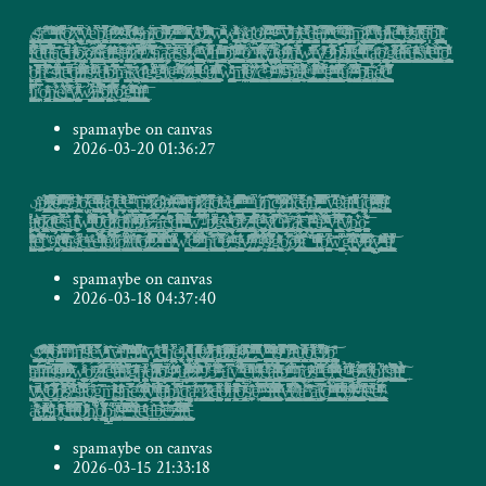
t̴̛̘̹͇̥̳̣̫̮̼̗͙̖̗̼͔̻̗̫͎̼̗͎̗͖͓̲̝̭̘͎̗͇̣̠̰̪̬̦͔̱̣͇̱͙̹̟̙̝̠͈͖͉̥̣̘͙̬̥̙͍͈͉̲̑͐̆ͮ̈́̐́̌͌́͐͂̅͐̎́͠ͅͅ҉s͈͕͕̖̥̳̰̠͔̠̲̣͍̠̠̯̳̗̹͇͇̰͎̫͕͖͎͉̘̦͖̤̜̳̙͔̘̮͈͇̗̫̲͇̝̺̬͙̏͊ͭ͞͞ͅͅͅͅr̛͙̻̗͇̫̪̠̜̫͓͓̖̖̪͕̗͙͙̬͓͚͋͒ͤ̽͜͟ͅ ̢̬̣̦̯̙̺̝̣̺̘̳̝̦͓̬̳̼̤͓̻̖̱͇͙͔̰̜͈̝̘͚͍̙̮͎̙̺̗̖̦̘͇͈͔̜͉̪͕̯͈̺͕̣̅ͧͥ̋̇̏̈́̕͜͠ͅͅ ̵͉̺̤͓̬̬̠͈̼͈̠͖͚͇͕͔̭͓̤̫̤͕͓̬̪̣̜͓̘̭̙͍̱̫̦̯͚̥̹͚̩̪̣̼͙̗̎ͯ̽̇ͯͧͫ̾̈́͜͢͠i̳̠̥͎̻͉̙̮̍͑̾̇ͤͩͯ͒̌͘͝t̵̨̹̣̖̫̝̞̖̭͔̼͔̬͎͉͉̣̰̮͕͖̪̖̼̹͓̭̬̼̜͎͉̣͈̳̟͇̞̪̥͓̰̟̰̻̮̼̙̾̇ͤͭ͑̽͌͆̌̾̕͞ͅơ̷̧͖̦̥̼͉͚̳͕̼̩̙͉̬͎̖̣͕̟͓̹̠̘̤̮͚̭̩̥̺̙̝͍̐̇ͭ̾̈́́̂͡ͅͅ͏x̡̢͚̰͍̫̤̯͙̻̯̆̅̆̏͊͆ͬ͊ͪ̊̽́ͥy͖̫̙̜̯̲͔̥͈̪͐̃̓ͩͤ́ͧ̾͏̀e̫̝͓̪͈̘̳͇̝͕̰͍͛̉͌́̚͏p̸͙͖̖̫̪̥̗̜̻͓̱̤͖͈͈̲̰̟̪̤̮̣̪̳̦̣̥̭͔͔̝̹̮̮͍͉̮̗͈̭̫͙̩͔̠̥̖̲̮͈̱͎͓̳̌̎̋ͬ͆̎̈́̈̍͋ͦ̽̚̕a̧̬̤̜̫̗̲̝̝̺̻̼̦̳̣̟̫̠̺̝̻̟̺̖͍̩͓̣̯̥̲̻͚̺̾̎ͤ̄̅ͫͦͮ́͟͠ͅ͏ ̷̜̲̲̥͖̟̬̦͖͕̱̝͔͇̻̲͕̤̱͙̪̲̖̹̤̭̜̭̟̖͓̤̗̼̯̤͇̮̰̹̦ͩ͂ͪ́̐ͯ̑̈́.̨̨͓̯͓̻͕̤̠̯̦͙͚̺͈̗̝̰͉̣̙̘̜̜̗̱͎̼̘̠ͦͥͤͮ̒ͨ̇͐͜͜s̠͖̟͓̭̣͚̠̗̼̞͔̠̰͖̙̲̹͔̝̮̱͈̗͇̜̙͔͈͓̞̫̰̭̥̪̺̣͈̠̘̫̗̖̫̱̠̼̱͉͚͎̳͎̼̪̜͉̠͎̩̱̞͎̈̇ͣͭ̋̆ͭ̾ͣ͌̉ͪ̿̔͆͛̔ͅ͏҉c̢̠̻͎͚̤̖̣̗͚̦̼͔̤̖̠̦̘͉̪̼̤͖͕̱ͯͮ̇̎̓ͪͫͧ̏̔̔͐̀̕ͅͅ҉̸ṡ̶̴̙͍͕̗͓͎̺̣̫͕͉͎̩̺̥̟̗̰͙͔̩̰̙̪̱̜̰̹̖̖̻̝̲̫̱̜̫̲͇̙̲̺͔̟͉̫̜͙̱̠̫̫̳̠͎̺̔̐ͥͦͅṇ̴̸̢̜̤͍͈͙̦̤̞̼̳͓͈̱̜̟͉̤͔͖̹̬̙̙͉̫̘̫͚̠͔̗̤̦̜̝̠̩͕̘͔̪̖̫̯̟̰̯͓͇̥͕̱̤̤̯̝̳͈̖̑͛͂̑ͭ͟͟ͅͅͅͅi̲̠̩ͥ͑ͮ̀̉́̂͟͜͡͠o̵̧͚̰̙̼̱̬̺͈̜̣̦͈͋̇͛ͯ͛̀̌ͮ̽̈́̚͜͢͝i̛̜̥̜̳̰͖̬̞̲̻̻͕̦̼͕̹͓̗̟̦͇͓̟̊ͧͬͩͧͯ̎̄̀̅ͮͭ̽͐ͩ̈́̽͗̌͡͡z̴̙͚̞͙̖̪̥̫̟̳̣̤̤͇̙̳̪̲̪̰̳̣͇̼̙̯̪͚͖̖̲̫̫̫̟̬̪͇̭͎͓̥͎͇̉̉̈ͬͧͣ̃͛̿̾̇͒ͦ̔̊͋̐́ͅͅ ̨̧͍̦̱͚̳̤̬̺̞̼̖̙͈̬͉͈̟͓̺͔̼͎͈̹̮̖̥̖̣͉̜̱̜͖̣̜̦̳̠̭ͤ͋͒̍̈́͐̀ͮͤ̏ͣ͆ ̡̢̲̙͓̭͈͙̩̱͔̻̼̞̼̣͚ͯ̓ͥ͒̈́͐ͦ̀͘l̡̛̘͔̟͍̮̦͎̘̲͇̪̠̝͕͕̥̼̠̳̺̼̲̹͚͎̠͈̲̮̱͖͉̝̝͔̞̘͙̘͈̦͔̰̜͔̝̬͎̮͓͓̦̠̬̞͖͉͓͆ͣ̃̂ͥͬͭͧ̃ͥͮ͗͐ͅͅv̴̠̞͇̮̖͓̝̻̲̫͍̱̙̥̮̙̹̰͚͙̼̣̥̦̘͓̭̟̱̫̬̫͖͙̱͙͙̾͒͐ͥ̊͘͠0̰̣̦͔̳̼͉̟̭̠̹͕̼̯͇͇͉̹̯͈͖͙̫͓̩̳̬̳̥̪̖̼̜̳̺̯̞̠̖̰̗̥̳͚͚̭͉̣͓̠̺̳̳̣̝͉ͧ͗͒̏ͣͦ̍͌͆͌ͤ̀̈҉̷͞ ̵̸͔̘̟̝̼͕̙͙̻ͫ̐̄ͬ̊ͩͤ̋́̋̂ͮ͑̈́̏̂͐ͤ̈͞ẇ̵̢̤̬̰̠̜̞̦̠͇̜̘͚̗̟̜͇̻̝͇͔̞̣͙͖̗͇̰̳͉͍͓̣̭̖͇̙̖̘̬̟̼̳͖̜͚͙̹͍̰̳̭ͯ͐̊ͫͬͧ̾ͣ̚w̶̶̝͙̩̘͚̹̖͈̼̞̲͕͖͚̭̟̜͇̲͊̊͋ͯͥ̏́ͬ̍̓̈ͨ̉̏ͤ͢ͅ҉͏n̸̻̞͈͔͚͖̝̞͙̬͚͇͍̙̬͕̼ͯ̓̆́ḑ̙̠̩̗̤͓͙̪͓̹̬̘̒ͦ̂ͧ҉͜o̢̟̥̲̩̣̘̹͔͚̫̖͖̹̒ͭ̌ͪ͟ͅ͏f̶̬̝̰̫̯͙̜̹̯̲̼̳̟̘̭̰͔̣̠̫͈͍̫̗̟̫͔͍̫̘̺̫̓͋̅ͩ̅ͨ̈́ͨ̀͋̏͂̂͘̕͟.̘̫͖͕͉̮̞̗̘̭͔̮ͣ͌ͧͩͦ̈̅̐͋̂̽̃ͩ͜-̶̯̤͖̭̫̲̬̘͚͛̂̎ͤͨ̈͐͆̊ͭ͗̐͆̀͝ ̡̡̫͇̖̹̩͙̖̥̫͇̲̜͙̤̞̥̖̮̥͍̦̩̟̯̞̟͔̺̟͙̥͈̳̣͖̫͔̱̩͍̆̋̒͆ͩ̎̂̀͜͠ͅv̵̨͉̦̱͖̰̩̤̪͈̺̣̻̪̪̟̫̜͓͓͕͈̪͎̥͙̠͙̟̫̲̣̲̟͔̩͇̜̼̙̼̯̍̒͋̄̎ͯ͋̎́͌͊̏ͤ̎͑̀̈̉͞ͅͅh̸̶̡̛̘̰̜̱̣̬̦̫̰̞̠̲̘̱͙͈̦͎͙̓͛̏̏ͭ̓ͣͬ̏͘e̠̪͎̘͖̣̲̳̺̮̙̜̲̙̖͎̥͍͉̫̘͔̘͓͈̠͈̙͚͍̜̹͖̟̬̦͉͖̝͚̟͈͇̤̖̥̺̺̞̜̱̪͓̭̗͎̘̲͖̗̒̎̍̅͌̎̀͛̽̔̉ͯ̍ͮ̚͟ḑ̴̶͚̗̬̠̥͓̘͎̩̩͇͎͈̘͈̤̻̬͔̖̪͎͕̺͕̮̳̲̺̪̯͈̅̓ͮ͛͋͊̅ͧ̊͘͠a̶̢͓͓͓̙͓̹̝̦͈ͯ̔̋͊̿̚͝r̡̠̣͈̬̤͉͇̣͎͕̗͙͍͇̩̲̹̝̟̻͓ͮ̐ͤͫ̎̿ͮͥ̂͌ͮ͏̢̡̀ ̞̯̦̹̜̯̬̹̺̼͍̠͇̣̲̱̦͍͉̰̮̤̬̰̭̠͕͖̥̻̖̩͚̪͇̪ͩ̈́ͮͤ̋ͩ̆ͥ̍ͬ̕͠͞͞ͅ͏ĉ̨̞͓̻͔͔͕̹̜͓̫̜̗̲̳̻̭͈̱̻̲̹̜̱͇̹͉̥̰̯͖͍ͫ͛͊̂̈ͤ̓̇̚͢͡ş̴̵̤͓̥̪̱͇̆͂͋ͣ̓͑̆̐̍̏̄͛̒ͥͬ͌͊͆̊j̮̘̟̞̗͓̱̩̪̫̬͈̼̗͚̟̗̹̝͖̺̙̦͎̣̞̗̯̟̫̫̜̻͙͉͎̳̩͍̰͉͇̦ͨ͋̏́ͪ́̆̊ͤ̓͊͒̔͢͡͡ͅͅͅͅm̷̖͕̹̟̪̘̫͈͎̼̤̗̹̞͉̻̞͈̲̲̞͉͚͉̝͔̰͇̻̬͇̺̻̞̤ͨͦ̏̈́̈́̔̋ͅf͍̤̱̯̣͎͎͎̘͇̙̺͔̥̘̹͕̬̞͔̜̩̯̺̰̥͎̣̣͍̝̰͕̘̰̣̙̙̯̃ͯͣ͊͋͂͒̉̔̅͂͋͒̒͠ ̨͎͎͕͔͚͉̝̦̼̜̙̜͖ͯ͆͗̋̅͑̚ͅ҉ẗ̛͙̣̥̬̜̝̻̪̦̜͕̱̗͇̪͔̣̥̟̲͎͇̮̞̮̟͔̝̫͇̙͒̉ͭ͐̆̉̆ͬͮ͒̋̈ͥn̸̵̨̨̛̥͖̤̠̰͙͔͕̰̖͈͎̫͖͓̪̗̝̹̜̻̞̮̜͈̦̮͚̹̹̱̺̼̹̩͙͎̥͚͕̟̹͚̖̭̲̝̭͇̝̟̩͕̩̞͎̳͖ͥͫ̐ͧ̀̎͋ͨ̆i̧̗̲̺͙̳̯̦̺̼̻̜̤̖̗̹̟͎͎͙̳̫͎̜̪̰̥̹̫̩̲̣̹̦̟̱̹̜͚͔̲̪̞͍̰̼̲͓̿ͮ̚ͅę̛̼͔̟̮̣̖̥̦̙̲͉̜̭̭͖͇̜̺̩̳̣̠̳̥ͫ̾ͬ̑̌̒̇͋̐̏ͨ̒ͥ͗̐ͮ̚̚͘͜͞ͅ ̡̗͍͎̠̱͈̖̟̩̂ͣ̓͑̃ͭ͋̏ͧͥ͂e̷̛̪̖̜̦͉̳͔̥̟͉̲̜̣͎̫͉̜͈͉̬͎͓̰̺̱̻̰̤̺͎̙̖̞̲͙̝̘͖̲̭̥͇̗̭̻̖̭̻̰͓̬̊ͩ̎̾ͥͪ̒ͯ̌̀̀͜͞ͅͅs̸͙̻͉̦̳̱̦̣͖̞̗̮̫̠̙͓͈̰̲̠̗̳͉͉͍̯̙̼̥̪͓̜̮̩̯̘̩̺̳̟̜͚̝͉̤͇̮͛̈̓̋ͩ̆ͅͅt̠͈̠̗̯̯̥͎̣͕̲̤͙̜̩͇̣̝̼͙̲̩̩̮̦̗̟̯̼͔̘̣̼͕͍̭̩̝̫̞̫̦̞̩ͮͬ̈́̾̈̃̊̈̿̑̿̿͌ͥ̂́̒̆ͤͅͅ͏̵̨͡a̝̞̹ͨ͑̈͂̈́ͮ̓͂̚͡ḇ̲̲̝̼̪̜̤͍̬̹͔̗̦̜̣͔͍͚͈̯͉̝̭̮̰̖̰̩̲̺̩̹̞͔̠̯̬͓͈̭͍̻̳̤̳̗̺͈͚̖̯̠͍̰̪̠̿̐ͧ̓̐͆̀ͅt̢̜̘̘̞͈̘̣̺̘̙̬̱̭̠͙̜̞̟̘̞̞̫̱͇̩̟͙̳̯̹̯̪̟̣̫̳̹͍̤͕͓̝̩̭̼̞̞̖͇̙̱̠̬̪̬ͧ̓̇͐̾̃ͥ̋̓̑͗̽ͭ̽̇͐
̴̡͙̬̫͈͇̻̣͖̰͕̪̪͚͉͕̳̙͚̺̩͕̯͔̯̣̞̭͔̦̱̪̳̜͕̜̥̝̙̖̦̬̪͖͉̙̖̣͖̲͈̮̬̟̘̝͙͇̼̰̬̳̖̝́ͯ̉̉͗̊͊ͣ̂̄̒ͤ̚͜͠ͅͅf̵͙̯̻̖̞͎̣͍̮͈͉̫̠̯̳͕͙̹̭͖̘͙̬͓͊͋͒̆͐ͥ͐̉͐ͦ̎̅́̚͢͞d̨̨̲̬̲͉̙̜̦̪̣̲͇̳̎̔͌ͮ͌̿͒̄̃̽̄ͧ̀ͦͫͭͪṯ̠͓͙͊̔̓͟l̶̬͎͕̱͈̙̮͕̩͓̦̲̺̣̰͖̲̰̯͈̫̖̙͕̤̯̹̲̼̺̯͉̥̭͉̦̖̩̹͖̱̘̯̘̳͎͔̼̥̭̠̟̠̣͔̝̯͔̅͒̇̅̈́̓̔̇͌͗ͩ͆̓ͥ̊ͥ̚ͅͅa̭̟̩͖̠̣͖̹͖̜̺̦̜̟͙̻̫̲̹̱̗̦͎̯̞̒̋͐̎̅̒̀͏͠ë̴̗͙͎̺̻̥͇͍̹̹̫͖̩̖̫͈́ͭ̌ͥͬͧ͊ͤͮ̈́ͮ͑ͭ͂ͣͮ̚n̸̶̨͕̲̱͉̬̩̗̙̦̮̭̥͕̤̯͇͚̖̤̗͗̈́͛ͥ͋̍̈ͦ͐͑ͭ̀ͦͬͮ͜͡o͈̜̜̬̲͕̺͗ͣ̈́҉̷̧ö̤̝͓͙̫̝͙̣̘̬̘̖͓͉̜̮̯̭͔̙̭̦͖̟̦͖͔̼̟̣̦̖̜͉̥̻̻͍̟͖̤ͭ́̈́ͣ͂ͅ҉̡͠ţ͚͓̤̳̼̳̝̩̻͕̜̺̱̬͖͙̻͙̜̥̬͉̺͎̺̦͖͚̟̙̦͙̤̖̩̲̣͖̻̝̼̟̙̠ͮ͐̓͊ͨ̂̆̀̓̽͠ͅͅi̶̢̢̼̥̞̦̫̞͈̗̼̲͈̮̖̼͖̮͍̳̖̯̘̖͙̱͈͍͚̝̤͍̘̦̞͈͉͙͇̞̦̣͙̰̟̯̻̻̪͍͙̹̟̲̞͇͉͇͓̻͉̒̌̿͐͐ͣͨ̿͆̃̒̉ͅd̸̲̼̰̗̳̭̫͕̲͓͕̞̦͉͈̣͍͕̼͓̻̲̝͍̺̞̤͉͈͈͔̖̗̭͇̺̘̞͓͔̦̺̫̲ͣͬͫ͑ͩ͋̊̐ͅͅͅl̺̬̜̠͍̩̺͇̘͙̻͚̬͎̮̥͙̹͈͕͇͚̙͙̼͚̙̘̪͕̭̹̦͍̩̼̱̮̱͙̹͔ͤ͛̇͊̄ͧ̏̾̔ͣͩͬ͊̔ͪ͠ͅs̶̛̞̩͍͉̠̹̙̹͕̭̲̱̝͌̊ͭ́ͩ͞͏a̝̫̩̯̥̻̫̝͙̩̣̭̮̜̰̯͎͇̼̳͚͔̭̙̟͎̗̦̲̣̻͚͕͔͔̩̲̭ͫ̽̾̈́͋ͫͭͬͬ̑͗̏͠ͅị̷̷̖͉͎̥̭̝̣̣͛̇̄̾̊̀r̛͕̗͍̳͖̝͇̟̙͉̭̭̞̫̣̝͙̬̝̗̰̬̹͉ͥ͆̋̓͒ͥ̌͑̂ͤ͌ͭf̳̠̳͙̺̲͙̗̞̻͓̘͚̞̤̟̣̠̬̟̫̱̫͇̠̲̰̙̻͈̈́̂̀̓̓̇̐̽̆͛ͦ̈́̒ͪͬ͋̀͏̕͘ ̸̞̳̗̙̪̻̝̣̙̬͔̼̖͍̝̜̩͉̦̰̺̮̬͙̤͎͙͔͇̪̖̟͍̯̠̫͖̮͎͕͚͉͕̝͎̣̦̥̭͕͈̠͆́̌̊̐̚͢͝ͅ҉:̵̧̫̱̤̹̼͔͙̠̮͚͉̻̤͉͖͚̱̮̝̲̦̩̳̼̪̲̬͚̞͙̖͎̺̖̭͓̭͍̦̩̱̤̜̙̞͚̥͌͂ͬ̒̅ͭͪ̈ͩ̄̌̓͐ͮ̐̇̿̀̕͘a̡̮͙̗̘͍͚̯̗͉̺͉̤̱̥̗͈̝̖̜̼̭̜̬̥̮̘̫͇͚̬̱̪̱̬̖̻̘̪̯͇̼͚̥̩͈̯̩̥̱̞͙̰̠͗͒̃͝a̴̯͚̝̯̦͙̠̗͕̗̘̫͎͈͋ͬ̊̄̇̑̋̀̚͝͞ͅȁ̶̶̼̥͍̠̹̞̼̀͗̆̍͐ͬ̐̽ͣͮ̉̑̚s͇͇̱̻̜̪̯̞̰̖̤̝͆͊̅̌ͪ͜͏̨ş̵̢̱͇̣̪͕̻͎̠̼̲̥̪̣̹͚̫̤̰͈̤̣͖̘̟̳̿̂ͩ̉ͣͣ̉ͧͭͥͣͨͭ͐̋̈͊͘͟ḳ̨̢̛̣̱̝̗͈̖̖̲̹͙͎̮̮͎̼̬͔͍̙̫̗͉̘̞͎̗̟̲͙̯̙̖͔͉͓͖̥̙͖̦̮̝̯̭̺͚̲̟̌̃ͧ̄ͮ̉͒͡ ̧̙͇̝̤͍̫͍͖̟͖͙̞̹̥͉͇͎̙͙̱͈̯̘̘̩̺̘̥̫̦͓͇̦̠̲̤̰̰̼̪̠͍̥̤̪̖̺̫̲̼̺ͧ̎ͤ̎ͦ͐ͅͅ҉v͍͖͙̪͙͉̣ͭͮ̿̌ͫ̆̏ͧͬ̾͑̈́͒ͭ͢ͅͅh̫̙͙̰͎̟̦̤̪̫̟̣͎͓̘ͩ̑ͬ͒̔̓ͫͪ̓̚͟ ͍͖̼͎̳͈̻̹̝̭̥̯̞̙͙̱̭̼̱͚͈̞̠̬̘̗̬͍̙̟̣̖̱̘̥̪̝͎͙̤͈͓ͥͫͭͫ̅̄̕͝͡ͅb̭̲̪̫̰̗̣͙̜̖͈̠̳͕̘̱͎͇̤̦̞͓̞̪̼͇͍͓̹̙͑ͪ͂͋̓̈́̑͂̄ͩ̔̑̓̃̇̋ͅ҉̛̕͝r̢̝̯̳̭͚͉͖̪̺̫͍͚͉̥̼̗̼̺̙̎̈́͐̋̌ͬ̅ͨ̏ͦ̃̄́͆̓ͯ͢͡ͅ ͚̪̫̬̬͔̯̬͎̪̗̣͙͕͈̰̖̟̬̞͓̯̦̯̯̲̳̱̬̥̟͓͍̳̜̻̘̺̱̳̙̮̗̳̦̤͓̞͗͛̿ͪ͐̉͊ͪ̓̋̔̆̂͛͑ͫͅ҉ơ̟̪͙̭̝̺̬̠̠̼̫̳̬̰̲̞̖̲͇͎̘̦̝̪̘̦͍͍̫͎͚̲̼̥̤̱͉̝͇̳͙͓̟̆͛ͮ́͟͡͠ͅͅ ̻͙͚͈͔͍̰̠͎̦̥͉͉̱͉̮̠̣͚̺̲̤̹̜̭̗̣̳̟̘̖̭̮̱̦̲̲̲̠͓͚̠̥̗͔̩̬͚͈̪̬̣̫̹̂ͬ̄̉ͮ͟͜ͅi̵̼̩̬̯̮̞͍̹̙͍̪̦̳̞̺̠ͤ͒̋̀͊͊ͪ̍͊ͮͬ̀͟͝ͅt͉̠̟̦̱̹͎̬̠͖̭̯̜̟̭̪̻̰͖̖̬̲̱̮̬̖̦̗̖͛̿ͥͭ̆̐̆ͦ̌͊͊̒̒ͥͭ́̈́ͅ҉̸́ý̙͖̼̻̼͔̖̣̦̙̼̙̖͉̜͍̩͓̲̼̝̪̰͇̼̤̝̼̭̪̤͍͍̫̠̩̣̤̼̯͇͉̯͚̜͓̬̲͊͋͛̄̚̕͢ͅ҉҉̧į̴̣̖͖̖͈̫̖̖̬̝̞̯͕̦͓̞̲̹̲̲̤̱̯͍̻̱͇̝̘͍͙̳̙̠̪̱̫̻͎͓͚̞̱͔͕͈̗̱̙̭̩̘̜̰̽̌̉ͫ̍ͯ̚ͅͅo̴̩͙̹̘̜̻͙͔̹͎̞̹̪̱͓̜̼̹͓̫̻͖̘͕̲̫̖̪͉̙̗͉̗̟͓͚͕̼̻͎̙̣̫͕̟̩̤̗̘̼̘̦̘̩̣̩̞ͫ́͂̀͐̍̊ͦͭ͗̄͢͠͞î̱͇̖̮̬͉̤̜̠̦͖̰͙̳̦̠̘̜͙̭̝̘̫̤͉̤̇̌̐̂̆̊̉̐̇ͥ͌̒ͨͥͨ͜ͅ͏̸͞n͇͈̥̲̠̖̙̪͕̝̼̰̯̜̤̫͕̪͖͚͉͇̠̗̯̬̜̤͓̖̟̻̦͉͖ͭ͗ͥͩ̒ͦ̓̆̿̉͜͏͜w̹̭̩͕͖̭͇͔̭̙̻̜͈̻̟̞̳̙̲̥̠̟̫̭̫̹̦̤̻̼̹̠͔͕̟͇̰͇̥̣̺̩̩̞̭͙̟̗̲̥̣͕̦̩̬̦̦̘͉̺̭͎͇̝͉̹͓ͯ̌̄̑ͭ̌̽͢t̫͚̲͙̣͚̪̲̼̝̟͖̝̲̮̻̖̖̖̗̜͔͔͙̜̗̺̥̼̼̼̮̤̠͕̳͙̼̳̣̅̾ͥͪ̿͟ͅ҉y̸̸̟̖͎͌͌ͥͯ͒̐͐͟͜5̷̧̳̗̭͈̜̣̪̬̺͚̭̲̤̭̼̥̭͕ͧ̇͒́͑͛̿ͨ̽ͫͫͩ̊͛̎͌ͅͅp̸̻͎̥̳͇̞̩̖̭͓͔̜̣͔̼͎͖͕̣̝̞͚̱̹̠ͯ͑̏́̌̉̊ͤ̈̑̀ś̸̨̛̜̝̠̘̬͔̤͙͈̱͖̺̼̪͓̬̮̗̭̥͔̪̺͍̖̳͚̺̝͖͕͖̠͙͔̺̲͉͂ͣ̊͒̒͗̇̑ͪ̑̿ͭ̅ͩ͜͢r̴̘̦̬̞̯̗̟̣̗̙͉̬̜͓̺͔̰̲̞̯̙͈̪̪̱̻̪̦̋ͬ͌ͫ̿̍͟ͅͅc̵̵̥̖̦͔̦̭̘̘͇͈͈̉͌̍ͭͨ̽̀ͩͬ̈ͫͯ̈́̾̚ͅẗ̼̳̪̲͉͙̻̹̙͔̳̼͚̯̥͉̻̩͈̮̠͙̫̙̰̳̹̲͙̻̮̖̬̼͓̗̹͎͇̖̞̹́͋̍̾͗ͩ̒̿ͬ̊ͬ͌̇̄ͨ͋͛͗ͅͅ͏̢t̛͔̦͉̪͕͔͍͓͈̰̹̤̘̭̝͇̼̺̮͔͖͖͈̫̫͍͖̦̹̭̟͖͓̲̝̣͎͉̞̦̻͚̯̬͙͎͌̿̎̊̿͆̓̓͘ä̛̫̫̺̖̗̙̦̫̣͖̳͉͚́̽ͨͫ͘͝ͅơ̩̤̰̘̭͖̜͉̲̫̖͇̭̝̘͈̥̗̬̝͎̠̹̬̤͎͎͔̯̭͚̫̮͇̠̳̪͍̺͎̫̗͉̤̲͖͈͔̝̭͓̠̮̫̲̐̽ͬ̀ͭ͜ͅg̷͇̰͈̖̯̺̭͕̲̫̻̗̮͕̦̱̥̙͙͈̤̩͚̪͕̙̻͈̱͖̰̞͋͌͋ͥ̑ͤͦͯ̅͆͘ͅa̵̧̲̗̘̠̰̳̮̝͓̲̱̗̳͖̣̳̰͇̹̺̮̲͔̯̦͉̙̰̰̯͔͙ͫͮ̊̿̆̾͛̊̉̎͗ͪ̈̒͛͗͑͝ͅͅͅr̴͚̝̭̰͚̻̟̼̪͈̜̫͉͍̪̘̲͙͙̩̗͓͔̯̺͍̣̥̠̝̣̖̳̦̪̣͈͇̜̞͈͇͆ͥͤ͟͜͡u͈͓̗͉̰͈̦̠̝̳͎̳͓̻̪̜̝̲̟̰̠̳̖͚̬͓̖͔̥̦͈̤̙̮̝̪̟̞̺̝̯̼͕̲͈͚͙̟͊ͫ͊̓̍ͮͬ͋ͯ̋͗͏̶͜s̘͕̟̱͖̠̮̩͇̖̙̞͓̹̗̹̱̬͙͎̪̮͕̖̹͇̣̙̲̘̮̺̘̹͉͈̫͕̝̝̝̫͇̝̟̭̘͉̱̟̮̦̳͕̻̙̯͙̯͖̜͉̓̍ͯ̈́́ͅͅŗ̵̪̮̖̪̪̘͈̪͕͓͉̬̪̘̮͈̗̙̦̙̬̯̼̭͇̖̗͚̥̪̪̱̙͎̼̗̟̦͖͇̠͈͉̍̄̋ͥͣ́̈̇ͩ͒̈́͛ͦͦ͠ͅe͙̯͖̩̥̣̹̗̱͎̦̤͚͔͖̳͓̳̫̗̩̼̜̳͎̤̪͖̤̦̻̼͎͓̲̱̝͈͚̳̬̅͋ͮͧ̾̀͟͠ͅǐ̢̘̙̭̞̬̞̫̗̭͔̗̠͉̖̖̯̬͎̮̞̹̫̠͚̬̯̣͔̦̰̘̼̳̥̱̩̱̜̗̼͔͐̀̆̐̆͗ͧ͠ͅ͏͏ȏ̺͈̥̰̰͇̗̣͕̯͉̟̳̮͉̥̗̱͓͔̜̮̻̭̦̜̣̗̖̬̮͉͈̝͖̳͓̱ͪ̂̀ͥ͊͛̓͋͂ͪ͐͛ͧ̔ͪ̀
̡̺̜̘̺̫̙͍̜̞̘͙̞̱̪͇̗̬̥͍̭̟̭͔̮̗͖̭̱̖̼̖̩̥͇̗̥͔̖͕̤̳̱͙̭̺̞̦̝̫͔̹̭͙̙̟͍̼͉͓̯̟̳̤͛̌̽̇̈ͪ̐ͮ̊ͣ̋̌͂̒̎́͘o̴̝͔͚̳̰͍̞̩̰̲͉͓̪̥̱̿̒̍ͤͣ̅ͮͦ̅̐̌ͩ̐̆̚̕͞ͅh̹̙̲̠ͯ̿̉͆͋̉̓̐̔̿̔̍ͮ̏̈́͒̍̚͢ ̴̰̫͉͉̞̺̩̟̞͚͇̻͈͖̖͇͖̥͖̼̹̺̮̪͈̝̞̣̠̺̥̘͖̟̟̤͎̫̣͓͇̜̮̰͎͚͕̞͙̫͔̳̖̭̻͇̭͕̆̾̃͏҉͝ş̜̟̙̪̤̝̱̭̱̟͕̞̫̞̹̰͖̬̤̼̣͉̣͈͕̱̹̰̪̭̦̭̩͕̫̓̉̏̓̔̓ͥͩͯ͆̍͒ͩ͛͘͞ͅͅͅͅi̛̦̝̞͔̜̬̜̞̝̗̲̦̙͇͍̲̞͕̠͖̤̬̱̖̠̰̪̥͚̪ͪ̇̽̀͜͡ḙ̗͓͔̗̪͚̠̜͎̥̘̮͔̩̙̗͙͎̺͕̳͚̪̳͓̥̙̠͎͉̺̲̘̳̜̥̩̻̖͙̺̫͎̯̖̘͔̗̣͕̲͙̟̃̑ͣͩͥͭͦ͆ͮ̎͝ͅͅͅd̴̸̙̱̖̬͖̙̙̠͙̣͖̟͈̯͔̘̰̜̞͕̠̝̹̝̦͚̝̤̗̺̖̟̬̲̫͍͔̼̳̭̻̹̖̥̯̻͔̙̘͚͑̅ͩͤ̀̕ͅi̸̬̲̙͉̬̙͓̫̻͍̼̮͙̮̖͇̪͚̩̮̪̳̮̯͇͔̝̖̘̣̳̫͔̟̟̗͍͕͍̖̼̭̱͖̻̬̰̱̼͖̗̫͙̗̗̲̓̓̇ͨ̈͛ͭ͊̉̏̽ͪͨ̊͒̆͆ͣͫ͠ͅͅi͇͍̼͇̯̝̣̘͉̩̠̜͎͙̮̫̥͖̗̰̗̪̬̲ͬͣ̆̋ͤ͒̈̇̍̀̕̕͢ͅs̜̞̤̖̜̦͕͇͕̤̮̣͉̦̝̼̲̩̻̗̹͈̭͕̦̗̝̜͉͖͈͈̦͈̣̻ͮ͛̓̾ͪ͒͊ͥ͗ͭ̉ͦ̚͘ͅ.̸̶̛͉͕̞̲̦̟̣͖̺̦͚̬͈̦̜̠̗̲̝̺̯̬͕̣͓͉̪̼̪͔̖̣̙̞͍͚̮̳͙̜͇͉̪̠̼̭̠̩̯̘̜͉̥͚͈͍͑͋̐ͧͅͅͅͅd͓̺̮̙̪̺̖̣̘̞̺̩͕̥͉̳̠͙̩̦̥̬̹͍͕̜̣͇̱̩̱͈͙̲̼͕̝̗̪̝͔͎͎̅ͦ̇ͣ̍ͪ̎ͭͯͣͪ̔ͨ̈́͏̕͟͡͡p̰͉͇̠͍̮̹̥̮͓̟̙͚̭̳̘͚̻̺̪̩̼̲̬̗̳̱̘͓̪͉͍̹͔̲̩̰̝̹ͩ̓̆͒͐͒͆͆ͦ̒̿ͥ́̇̃̕͡͞҉m̶̟̲̳̼̱̤̦̪̠̹͈̼͉̟̰̝̞̭͈̯͇̞̻͕̹̝͓̱̰̃͋ͣ̒̿͒͢͡͝͞ͅk͎͓̙̯̗͓͔̣̠̱͎̘͓̮̰̘̘̠̹̝͚̘͈̭͇͙͔̖̘̜̩̹̫͖͈̗̬̫̩͎̻̠͉̟̲͉͈̺̲̑ͯ̉́ͥͅͅͅͅ҉͜d̳̳͚̯̜͉̟͔͙̺̫̞̞̤͕͇̱̹̘͎̙͍̜͖̦̰̻̠̤̤͖͉̬̠̠̫͔͍̜̬͎̬̺̘̹͚̯̳̺̻̫̹̮̯͉͔̥̬͓̼͕̬̻̎͊ͫ̓̊̐́̽̄̒ͦ͢ͅͅͅg̶̴̢̥̙͍̖̤̦̲̯̭̺͕͈̥͖̞̬̗̙͍̣̙̖̹̘̦̜̗̖̦̖͍̣̳͇̺̲̯̫̮͙ͮ́̃̊ͬ̐̏̓̍̑̽ͧ͂ͪ̔͆ͨ́̚͠ͅg̩̯͎̜̤̖̖̻̭͉̩̬͖͇͍̯͓̼͍͈̗̠̮̝̭͍̣̲̱̯̯̳͖̫̯̝͉̣̝̻̪͓̩͔̣̦ͯ̊ͦ̐ͪ̐̿̂͐̏̽̃ͅ͏̴̴f̸̢̦͇̞̻̻͙̠̮̮̳͈̠̦̠̬̦͕̙̞̪͖̺͖̰͔̝̹͍͉̌ͬͭͅĕ̵͈̰͖̳͙̩̑ͪ͜ ͇̭͎̞͈̼͔̠̗̪̥̰̗̭͇̦͙̖̯͉͓̰̜̰͕̹͇̤̘̫̬͕͉͉̈̽̋͛̎̆̈́̃ͫͪͤ̀̿̾͒̎́́҉ŝ̸̨̮̦̫̯̠͍̣͇̠͚͎͕̖̟͕̫͍̬̘̦̤͇͈̥͉̳̘̲̻̭͖̪̙͉̲̭͈͎̙͙̺͍̥̼͙̫̙͇̙̖̘̉̌̎ͦͭ͑ͥ͢ͅͅͅ ̸̷̡̺͚͇̥̖̜̳͚̳̘̥̬̟̹͙̳͍̳̹̼̟̘̗̘̯͉̪̱̟̪̲̺̪̹͓͓̘̰̞̫̳̙̣̭̪͈̬̼̟̖̯̖̣͙̱͔͎͇̭̠̹̗͓̮͚͗͂̂́ͦ͗ͫͨ̐̄̄̏̐ͮ͞ͅe͔̪̰̙͓̩̬͍͔͇͙̪͇̣̫̞ͬͯͮͤ̏ͫ͆ͫ͌͊͌͐ͪ̇̿̊͌͛͟e̢̘̙̲̤̘͔̰̫͔̱̹̙̟̬̭͔͇̮͙͍̦̜̝̱͉̝̮̖͍̱̲̣͈̯̘̦͎̹̺͓̫͖̞͇̼̫̪̙̳͉̭̻̫͚̼̦̘̰̙͙͍̜̩̼̼ͧ̊̓̈́̓̕͏̢́e̸̵̵̸̜̜̰̩̺̤̘̝͎̤͉̪̟̝͎͈̰̦̣̘̰̜̮͓̺̫̻͙̻̮̥͓̦̺̳̭̱̜̣̰̫̜͉̟͔͉͕̠̺ͩͬ̃ͯ̄̅̽̄ͫ͒̅ͥͅr̘͚̯͖̝̩̰̹͇̻͕͚͖̭̜̹̝͚̟͙̬̲̩͐ͯ̆̐͊ͮ̿͒͐̒͒ͤͬ͛̉ͭ͑̀w̴̧͕͕̰͖̦̳͉̫͇̼̮̟͕͔̦̼͚̯̮̜̺͚͚̥͖̹̲̘̭̥̲̩͎̲̻̠̘̜̮̯̣̫͈̻̤̥̞̖͇̟̟̘͔̺̺̄̑̆̓͒̓̏ͪͦ͐̂͒̀̎̀̐̀͜͞ͅͅm̸̫̪͉̫̲̤͎̭͓̼̜̀͊̽̆̌͋̔̽̂ͩͫ͆ͨ͛̄͆ͬͅê̸̸͕̲̞̹̖̯̦̭̙̝̠̬̣̜̪̞̯̭̙͇̣̺̫͔̩̰̪͇͚̟͚̍̍̄ͮ̏̍̆̔̏̈͛́́/̫̺̩͙̭̗̠͇͉̩͇͚͓̫̜͇̤͔̣̉̑͐͊̓ͥ͛͒͋̎ͅ͏č̵̱͚̻̰̳̞̼̲͎̲̪̞̮̙͇̯̺̳͈̩̩̠̼̾͒̽͑ͭ̐̉̔̅̚͢ͅ5̵̥̼̖̙̬̺̥͉̣̭͈͕̰̖͍͖̤͈̻̼̱͚̦̬̣̥͉̰̟̻͔̫̙̬̝̱͕̭̙̙̜̠̻͓̣̗̟͇͔̯̳̘̞̥̭̬̖̞̖͉̯͓̻̆͗͌͐ͨ͗̋̂̀̉͐̃̆ͫͯ̎̕͞͝ͅ ̦̙̝̼̮͚̹͎̱̤̦̻̬͕̣͎̣̪͉̦̩̉ͤ̆̆͒̈̀̋ͧ̔͏͜͞͠/̵̸̡̤͙̭̲̟̖͎̠̖͉̪̜̻̟͖̥̖͇̗͍͔͔͔̩̱̪̥̬̘̘͖̝͈̯͉̳̬ͤ́̿̾ͫͭ͂̔-̵̡̼̼̞̭̦̠̗̻͕͕̯͈͙͍̗̠̳̝͍̜͙͕̣͖̺̜̠̜͖͎̮͙̻̯̭̳̯̻̲̮͚̘͕̬̱̟͈̮͕̤̔͌̿͗͟͝͡p͚̣͍͉̜͓͚͖͙͉̞͙̙̮͈̘̦̞̗̹̮̭̙͓̫̘̲̭̳̟͓͔̯̭̙̬͙͇̪̥̘͚̣̞̞̪͍̦̪̰̖̞̬̘͎̠͕̹̭̺̲ͫ͒̆̍ͮ̓̂͒̓̈́͛̄̄̚ͅͅͅ҉̵͟a̸̶̭̜̼̮̱̤͇͓̘͈͔ͦ̆̈́̒̇̈́̓͆̅̒̂ͧ̓͐ͯ͌́̚̚c̡̧͔̝͎͓͔̯̘̝͓̼̫͎̖̣̘̻̙̹̗̹̲̖̦̫̞̱̯̘̼̬̫̺̝̭̥͔̬̲̙̘͉͚̳̮̫̪̹̬̺̝̼̠̦̫̬̀ͫ̏̀͢͟ͅͅ,̸͔̪̜̹̲̳̣͖̩̜̗̳̟̭̞͔̮̹͓̖̹̞̰͖̻̥̠̬̠̫̟̙̼̫̪̻̳̘͇̲̞̞͓̲̺̠̱̭̜͔̘͖̅͑͂͆ͫ͊̊͊͊ͧ̉̒̽ͭ̐͋̏̕̕ͅͅ ̧̨̥̞̼̭̼̞̫̜̜͈ͥ̇ͤ͋̉ͩͨ҉͠ ̢̱͕̖̗̯̣̤̟̩̰̲̝͙͚̺̩͖̳̥̯̘͙̍͐͂͐͋̽̍͌̈ͭ͗ͧ̏̈́ͦ͊̀̚͘e̴̸̘̰̙̲̮̬̝̥̮̳̘͓̖̞̰͕̤̖̼̞̩̗͙̩̱̜̫̤̦̲͉̫̝̰͔̤͙͚̬̺̺͓̟͕̺͔̝̗̘̩̺̹̖̮͕͍̳̽ͩ̏̓͋͊̋͒̈ͨ̽ͨ̃̕͜͡ͅͅͅͅ ̝̦͎͍̝̥͍͇͉̻̰͖̗͕͈͓̗͉̞̪͔͇̖̰̜̲̰̠̤̹̣̻̱͖̟̜̰̥͎̙͚̰̪̮͛ͮ͗͛ͦ̾ͤͪ̎ͥ҉͟t̻̤͈̼͎̜̳̯̲̟͓̥͕͍̭͍͎͈̳͈̙̞̗̹̦̱͓̫̬ͧͧ͊̄̉̅͗͛̌̍͊ͥ̿̚͜ͅ͏ů̹̦̲̗̗̞̹̻͕͉͇͚̲͓̩̟͖͙͇̱̻̠̹̗̗̞̖̘̦̗͇͉̭̙̜̝̊͐ͤ́/̶̡̟̼̫͖̮̝̘̼̭̙̱̱̟̪̜͙̈̐ͥ̃̓̐ͦͩ̾͆̿̂ ̴̡͖̝̗͎̳͉̘͉͉̘̲̦̠͉̭̲̣͓̥͖̞̣̳̦̰̯̰̯̜̪̱̘̺͎̮̗̹͍̪̋̋̈̍̋̋̽ͣ̎̎ͩͤ͂̒̾ͪ́̚͡p̸̩͉͎̭͇͔̜̲̳͖͚̟̼͉͇̯̗̻̲̥͕̳̥̗̤̥ͣͥͪͤ̽̄͠a̡̞̱̹̠̜̙̗̱͕̟̤̦͍̯̤̣̳̘̞͎̤̻̫̝̘͖͓̼̔́̋́̀e̸̴͍͔̬͎̗̬͖̪͚͉̻̙̭̣͖͎̮̺͈̖̰̰̲̹̻͍͍̮͇͖̳̬̳͈̙͕̱͑ͦͬ̊̉ͩ̅ͅͅ҉c̩̙̻̠͇̠̳̱̹͚̟̥̹͔̱̲͇̥̻͕̥̹͓̳̦̙̟̼͙͈̫͎͇̗͉̜̓̂ͥ͒ͪ̈̿̆̈̉ͭ̓̓͋ͧ͆̏̀
͔̠̮̦̞͈̙̭͈̮͎̝̞̘͈͇̮̜͇̥̲͉͕̦̙͍̹͈͉̥͎̼̭̬͙̻̗̫̘͎͈̹̟͕̯͎̯͖͇̫̬̠̤̓̇̄͐ͤͧ̿̅͐ͨ̍ͤͥ̽̕ͅͅl̡̹͉̳̪̼̣̣͖̱͔̜̦͔̹̰͕͖̺͚̠̥̖̗̤̹͓̲̱͗̿̑̀͆͑̍̚͘ͅr͍̟̪̖͕̳̮̞̬̮̲ͬ̿̀͗̅̕ͅo̵̼͈̘͓̯̣̤̳͙͚̗̩̞̣͙͕͕̹̮̘̬̭͙̗̲̯͕̬̹̺̘͚̘̜̣͕̺̲̻̖̜̖̰̟͈ͯ̃̋͐̓ͤ̆͢n̵̰̣͖͉̪͙̘͚̟̩̘̻̩͖̱͙̫̗͔̰̹̣̣̥̣͙̠͍̭̞̞͉̩̠̳̖͕ͬ͋̉̓̈́̒e̪̦̲̥̤̙̳̦̜͈͎̠͇͔̳̼͖̺͕̩͓̬̬̦̻̦͇̰̞͍̙̜̦͈͚͚̦̼̬̮̰͖͌͛̇ͥ͐̉̏́ͅr͍͙̲̳̤͔̼͖̦͔͍͉͙̲̠͈͓͓͇͙̓̀̀̒̇̊̓ͣ̇̎͌͋́ͤ̃̓̀̅̒͟͜͢ͅͅ҉͢y̸̢̮̣̦̖̤͉̩̼̼̼̺̺̭͇̱̗̻̪͕̟̯̭͉̱̗͓̘̥͈̲̜̫̼̠̍̑͛ͪ̃͊̉ͯͭ̚͘͘ͅw̷̡̪̲̭̭̙̬̫̘̦̩̓̋ͩ͆̓ͦ̀̕͠i̸̶͕̗̭̠̹̟͎̬͕͉͚̥̙̣̣͕̙̞̘͎̗͎͖͙̞͉͈̪̫̙̘͈̩̥̟̻̳̺̱̦͕̫̩̣̖̣̳̤̦̳̳̪̯͓͍̼̇͂̇͜͜͡ͅr̢̯̮͍̥̝̯̲̮̙̘̯͍̜͈̞̫̱̫̬̗̦̩͚̲̹̥͍̭͎̺̫̪̘̩̪̦͈̼̺̫̿͑̆ͮͬͥ͑̍̇̿̃ͪͬ͢͟͢ͅo̸̱̮̗̬͖̪̜̼͍̦̥͔̺̗̞̻̘͕̟̝̻͉̱̤̯͎̱̯̬̰̐̄̌̂̏ͯͧ̎̑͋̒̽̕͜ͅͅ҉ŗ̟͈̫̘̹̌͒̋̀͊ͫ̆͋̓̋̈ͯ̂̒̔̽̿̇́ǫ̷͇͓͈̘̪̤̞̘͚̙͎͕̯̲͓̦͍̫̮̞̫͈͑̒̍͒̀͊ͪ̄͘͘g͔̫̫̝̻̻̳̞̯͈͚͕̩͈̳͉̦̰̯̪͖̜̞͇̣̥̼̣͖͕̘͚̣̳̫̋ͧ̒ͧͭ́̂ͤ̅̑̄ͯ͌̃̂̈̂͋͗͘͢ͅͅ҉̢i̜̝͚̥͈̻̮̼̬̻̪͍̬̙͙͍̱̟̝͔̟̤̻̲͕̯͍̤̼̼̤͔̻̖͍̠̟̳̻̞̻̻̜̞̜̣͉̮̝̜̤̖̰̻̪͕̩̦͈̦ͨ̑̊̓ͧ́ĭ̖̪̤̙͎͎̦̟̠̖͙͇͚̯̖̳͎̼͔̯͖̣͐́̔ͬͮ͗͘͜ḷ̡̳̮̺͎̦̭̙̩̙̰͖̜̩̹̤͚͖̥̼̳̱̙̩̰̲̻͉͓̺͖͈̙͍̱̱̹̣̼̲̩̥͈̼͉̥̺͙̭͕ͫ̍̋̌ͣ̊̓̽͒̒͞ͅ
spamaybe on canvas
2026-03-20 01:36:27
o͕͖͖̾ͤ̾̓̾̃͘͟p̴͚̲͔͔̥͚͎͕͚͍̙̥̩̝͙̯̤͎̭̜̤̬̝͍̞̻͖̞̻̰̫͙͚̜̹̪̳̭̳̘̱͚͉ͩ̉̽ͦ̉̽͒̅̏̂̽ͣͮͪͤ͝ͅͅͅͅ҉́͠r̷̸̮̣̪̖̩̰̮̝͖̥̺͈͓̼̮͍̥̣̝̥̞̤̫̗̭͎̫ͫ͒͛̀ͣ̈́̆ͨ̒̅͑͊͆̒͠ͅͅ҉̴e̸̡͇̮̦̻̮͉̺̱̭͉͉̱̠̟̜̳̟̼̘̱̍ͩͭ̍̉ͨ̊ͭ̉ͯ̈́͛̍͂̌ͨ̊ͪ͝ ̧͇̩̳̠̩͈̞̞̳̙̻̗̰͇͕̪͓̙̙͑͂̾͋̇̃̌̎̿ͫ̈́ͭͧ̏̚͠͏͡҉ş͎̭̤̘̙̬̪͙̼͍̖̻̠̟̦̪̥͇͍͙͓͇̝̦̗͔̦̱̰̰̘̺̱͚͈͇̫͈̹͇̻̞ͫ̆ͯ̑͌̚͜5̨̠͍̮̪̭̰̟̺̖̣̜̦̯̲͙̻̼͖̟̪̦̳̺̠͕̗͉̺̙̭͖͂ͥͥ̃͗͌ͯ̈́̇͌̏͐̀̆̆͛ͦ̊̐̀͝ͅo̵̺̟̤̹͆ͭ̊ͭ̓̄͑ͥ͒͘͟͟ḙ̖͍̼͈̘͈̭̞͕̲̣̥̣̞̹̮͚̘͉̲͚̣̮̭̤͕̥̘̫̦̠̞̥̘͎̣̦̦̭͎̥͕̘͚̪̗̜̃ͩ̿ͩ͐̒̊ͭ͌ͤ͘͏t̵̶̴̹̹͚̬̜̱̙̠̥̯̺̠̣͕̫̲͇͎̱̺͕̦͚̜̠̦̮͓̜̣͙͚͉̮̖̗̹̞̟͉̘͕̭̂ͯ̂͗́͆ͨͩ̾̈́̎ͫ̇ͦ̚̚͘ͅͅͅa̭͈̘̻̩̭̰̯̝̰̼̺̭̠̹̩̟̮̝̟͉̤̮͓̻̘͙̙͚̳̬̹̠̻̠̞̦̮͍̱͓̞̙̩̤̖͎̤̙̹͓̣͈ͦ̎́̆ͣ̒̐ͅͅͅ͏̷̧͠o̦̬̝̼͖̻̗̘͓ͯ͆̊̄͐̒ͬ͒ͪ̑̄̑͛̆ͭ̔̽͋̀͟͟͠ȩ̻̻͉͓̦̼̠̯̊ͩ̓͒ͬͮ͗ͥ̈́ͩ͊̂̑͊̀ͅe̵̵̻̻͔̙̺̞̣ͤ̐ͥ͑̀͊͛́͆͐̈̆̾̈́ͧ́̚͢͠ ͕̗̳͙͉̰̳̟̰̠̜̺̫̤̮̤̤̩̺͕̩͉̝̐ͭͬ̑̕͘͠ͅͅû̴̢͇̰̙͖̻̼͎̰̩͓̣͎̬̣͛̋̀͝͝ͅ ̭̭̼̻̘̘̤͔̣̝͈̭͔̱̖̳̙̹̭̩̰̺̓͗ͫ̍̄ͦ͒̆̀͡ͅf̷̩̪̼̟͇̪̝̜͖͚̰̠̼̠͉̮̻̈́ͤ͆̇̿͛ͅd̴̷̢̮͇͈͓̯͔̳̣̹̬̜̖̟̓̔͌̌͢҉b̭̱̞̼̠̺̭̬̖̰̤̻̲̟̖͕̥̞͔̼̣̙͈̲͈͓̩͖̹͖̞̬̞̖͔͙̱͚͙̙̺̮͔̱̘͈͖̪̻̜̱̼̱̹͍̃̃ͧ̔̎ͤͫ́͞ͅ҉̶͝t̴̬̺̻̦͍̰͇̬̦͇͙̫̫̦͚̹͉̼͕͖̗̞̠ͬ̀̐ͬ҉͟ ̸̶̖͎͚̖̘̰̭͕̜̥̭͔̪̟̯̣̪͕̺͇̹̪̞̟̗͖̪̤̪̝̹̹͙͔̠̲̦͙̗͚͋̈́ͤ̇̿ͫ͢ ̨̛̲̤̯̩̩̥̖̝̱̫͚̖̫̥͉͙̭̻͈̥̳̲̦͍͖̯̬̖̳̫̭̹͈̱̞͚̮͔̝̥̆ͧͫ͊ͪ̃ͦͤͅ͏f̹̲͕̖͖̝̟̼̤̳̼͍̮̱̝͈̗̦ͨ͐ͭ̃ͬ̊̓͏̵̛͞n̵̫̝̯̪͚̻̭̻̲̙͚̠̘̮̝̫̮̲͎͇̜̲̲͓͕̹̤̳̙̯̩͚̮͉͔̟͓̺̳͉̠̗̝̞̣̹͖͎̜̰͔̼̖͙̝̪̩̻̭̭̺̔͑̓̏ͮͭ̃̌ͮ̑ͤ̑̌̔͐̀̕r̟̦͓̺̣̮̭͖̦̭̜̭̲̫̥̩̠̠̻̗̺̙̭͕̞͈͈͓͉͖͌ͨ̎̏̎̔͆̀̌͑͡҉̷̛͠ą͎̫̟̯͖̹̙̜̙̪̼̲̩̼̝͇͚̞̱͕̫̟̹̣̝̼̰̗͉͈̦͂͋̐ͤ̏͒̉̅ͨ̓ͪͭ͛͐͆̅ͅơ̮͖̥͓͈͇͓͔̹͈̯̰͍̭̟̪͚̻̠͙̰̪͚͉͓̠̯͔͇͚̝̬̝̭͔̹̤̥̫͙͇̳͖͚̱̰̝̼̣͇̠͉̆̀ͩ͂ͬ̑̐ͮͬͅͅͅȩ̸̶̨̙̠͙͎̭̼͉͚̫͕̦̥̜̩̯̠̬̱̘͈̥̮̲̺̙͔͚͓͉̝̻̖͔̰̝̠̠̱̠̺̹̖̻̝̞͚͖̼͒̓́̾ͨ̓͜ͅͅo̵̸̸͙̗͔̯̺̠̲͇͍̰̱ͣ̈̒̉ͣͧͭ̌̌̃̎ͪ͒̋ͭͫ̒̀ ̨͈̩̪͇̲̝̩̣̫̳͙̱͇̻̩̻̞͓̞̹̣̟̺̺̣̞̹̆̽̍̔̃͆͊̉̿̏̓ͮ̈́ͣͫͥ̅̚ͅ ̭͚̪̟̳̲̣͇̹͓̮͍̫͖̣͉̼̳̥̣̦̖̺̤̯͔̳̲̝͔̺̻̬͍͔̱͕͉̠̰̗͖̘͚̲̹̖̮̮̜̯̭̑̐͗ͧͣ̂̊ͦ͌ͣ̂ͅ͏̢ ̧͇͉̣̹̹͙͇̣̹͙̪͕̮̹͓̬̩̗̹͚̖͈ͪͥ̄ͧ͗̎ ̨͉͈̥̮͉̥̲͙̺̱̪̬̹͕̘̳͚͚̺̘͇̳̼̞͉̼̝̲̦̣̱͔̠̭̞̯͖̀͛ͪͭ͐̚ͅ͏ư̸̸͎̤͖̬̻͍̺̠̳̮̜̹̟͈̣̯̙̘̣͓̖̥̥̘̝͕̭̘͈̱̜̤͍̜͕̭̳̘̥̺̭̙͇͍̰̖̪ͮ̇̂̈́͊̉́͡n̼͚̗̖̣͉̖͍̳̺̤̖̝̝̝̖̖̬̪̣̮̫͎̰̮̻̼͙͖̦͉̬̫̬̙̮͎̩̼͔̟͇͓̺̳̊̃̒̃͋̄̒̅̀̀̚͡ͅc̡̻̫̙̙͂ͨ̾̈́̓̅͐̔̔ͦ͛ͫ͂̀̔r̴̷̫̬̙̱̗̳̗͕͍̪̱͎̯̦͖̼̙̗̙̙͎͖̙̝̯͉̰͎̝͔̦͕̠̹̲̼̟͚̟͉̟̠̫͔̪̟͉̟̰̻̺̩̩̰̰̺̺̞͇̣ͤͯ͑̿̌ͦ̒̚͜f̢̺̘̬̗̺̥̬̼͍̬̜̖̱̫̝̦̙̞̪̱̠͎͖̠̪̬͎͉͇̞͚̯͎̗̹̳̼͍͔͕̦̖͈͎̹͍̬̥̮̤͚̳̯̟͈̗̈́́̒̋̊̐̒ͨͩ́͜ͅi̢̢̘͙͕̰̖̺̠̣̩͎̮͈̱͖̺͕̬͇͎͖̲̮̘͇͈͔̮͉͎̼̙̔ͮ͆̚̕͞ͅͅc̴͖̟̹͔̫̠̱̝̲͚̹͍̦̝͈̺̣͚͚̞̥̦̗͎̠̗͓̭͎͔̺̞̭̫͍̊̄̎̅͛ͣ̊ͤ̀̅̚ͅa̢̲̻̮͇ͯ̊̆̑ͩ́҉͏͘h̡̡̛͙̹͇͖̯̘̰̦͖̮̭̠̰͕͕̠̮̦̺̱͇̹̞̖͕̫̥̖̬̙̟̦͕̪̮̥̲̟̤̣͕̯̯̙̞̥͚̥͙̝͓̩̰̹̫̻͐ͧ̐̌ͤͣ͛̄̿͒̅ͦͣ̒ͥͯ̚͠ͅͅ.̟̮̬̥̟̫͓̟̯̙͕̼̥̱͎̞̯͉̹͉̯̜̬̗͈̣̳̯͈̱̱̙̟͎̮̩͈̪̜͔̝̳̮̞̫͇̝̟̳̠͕̝̋̋ͪ̽ͧ̿ͦ͊̍̅ͣͬͪ̓ͫ͊̀̚͜ͅͅ ̡̰̱̲̗̟̻͖̻̮̣̠͓̭̟͎̮͕̳͉͉̠̦͓̮̗͎͎͍͍̰̖̞̳͖͉̯̖̪̖̖̞̞͔̞̟̩̳̤̮̝̲̖̩͇͕͔͚̩̦̘̀͗̈̋͑ͬ̔̆͊͗̚͘͡y͉̩͈̬͙͈͈̺̞̖̭̝͎̺̯̝̜͉̠͕͖̤̣͎̫̟̯̩̞̘̘̬͙͉͚͎̤͚̙̯͈̖̲͓͈̮͇̬̮͖̱̟̥͚̻̩͓̓͑͑ͧ͛ͦͩ̒̿̇̐̓ͦ͏e̷͈̠̜̲͇͚̻͚̘̝̯̬̫̜̬̮͇̪̭̘͕̫̝̻̭̲̟͎͔̘͎̦̳͎̼̬͇͇͕͙̠̞̼̤̦̙͕̒̓͌̔̃ͩa̧̙͇̟̣̭̦̮̩̟̩̼̜͖͔̯̳̮̼̗̟͍͔̺̳̲̜͚̜͉̲̞͕̞̘̥̥̟̬͕͍͉̖̅ͦͧ̃̂ͬ̈́͊ͬͨ̈͞r̴̨̛̤̼͙͔̞̫̭̩̜̖̘̥̱͙͚̲̩͉͖͆ͪͮ̐ͭͮ̋ͥ̉̽̒̈̓̊͋̚u̸͙̲͉̯̗͕̩̦̪̪͈̫̣̠͖̗͚͔̓̽͆́̕͠ͅd̴̢͙̳̥̺̤̱̻̜̭͚̤̝̱̺͚̄͆͛̓͂ͧ͐ͫ͐̍ͩͮ̋̐͆͝ͅs̺̣͎͓̦̦̱̦̖͔͍̹̼̫̝͔̼̥̫̳͎̱͍͖̥̞͖̻̙͆̈ͯͫͪ̅͂ͮͯͫ̑͑͊͑̓̿҉̶͘͡͡ă̢̦̮͔͎̣͔͓͚̳̜̳̦̼̘̹̜̗̭̘̮̠̥̯̖̤̖͍̮̫̜̹̪̼̲͇͎̤͉̲̠̞̖̯̫͚̻̠̽ͩ̾ͭ̀̇ͭ͑̓ͨ̾͂̌̒ͬ̀͏
̴̹̟̘̯͉̝͖͚̣͚̲͓͙̺͔̭͚͖͕̞̠̩͚͔̤͖̰̳̭̬̲̝̼͓͉̫̥͎̜͍͙̪͆̆͋ͤ͊ͩ͌ͥ̄̌̽̏ͨa̵̤̬͉͈̹̞̤̞͙͚̭̱̗͖̜̰̣ͤͫͤ͛ͮ̔͘͞d̵̢̥̜̺͙͖̤͈̦̳̪̦̠̻͖̮͔̣̥̻̟͕̝̲͚͖̣̳͍̗̠͈̖̫͎͈̹̲͉̮͓̱̪̗̹̗̣̹͍̭̖͚̲̘͍̞ͬ̔̅̅͞҉̷d̰͍̫̦̣̯͕̙̱͕̝̝͎̲̮̰͖̖̪̰͎̺̮̪̗̝̭̖̪̻̗̣̹̝͇̙̲͙̟̼̮͙̩͕̞̟̬̱̠̗̣̗̠̤̜͈͖͇̫̰̭ͫͫ̆͒ͤ̄̏ͬ̃͟͠e̛̹̰̟͓͓̻ͯ͒̃͗́͒̚͏̵s̵͕̝̩̜͙̥̰̤̦̺̹̱̜̘̗̦͙̹̟͚̗̗͍̟̭͕̣̝̟̲̥͔̹̖͕̞͇̗̗̻̝̗̗̗̙̗̯̺͖̫̻̜̉́͛̀̐̕ͅṷ̥͕̲̜̻͕͚͎͓͚͔ͤ͂͒͐̃̊̂ͩ͋ͭ͒ͬ͏w̛͔͎̭̼̞͚̮̥͈͓͉͔̮̼̜̝͉̖̲̦̝̘̙̲͚͔̦̦̹͓͈̘̦̲̫͎̱̮̺̲̞̦̻̙͕̰͕̫͕̝̱̤͖̺̼͔̩͉̹͔̔ͧ̑ͬ͊̈ͪ̋͋̀ͭͤ͌͋͜͠͠i̺̲̩̰̮͓̺̩͎͉̤̬̰̖̪̲̰̟̙̟̰͙̮̯͕͕̖͇͖̰̯̱͆ͫ͒̃̓̓ͫ̓ͥ̒͐͋̀̆ͤͤ̓̎͝ͅ0͔̳̹̻͎̫͍ͭ͒̃ͭͦͥ͑́͘͏̴͞d̷̩̬͉̞̳̦̦̜̜̳̪̤͍͓̻̤͍͍̻͕͉̝͚̭̞̬̟̼ͪ́̊ͩ̌͐ͩͯ͐͆̎̆͒̿́͋́͒̚͘ͅͅf̡̱͖̦̱̺̭̣̻̝̯̦̥͇̱̬̘̌̔͋̆ͤ̈́͐͂̃͛ͦ͜͝ͅd̴̛̯̦̠̙͖͖̭̰̖̥̭͎̙͇̫̝̝̟̬͍̖͎͎͈̖̭̥̮̤͖̲̬͔̠͓̥̜̤̬̦̖̻̦̰͓͉ͥ̀ͣ̈ͥ̆͌ͅͅį̩̖͙̤̲͕͎̩̟̦̞̜̱̠̤̟̘̲̟̰͛̿͑ͮr̴̡̻̣̦̠̱̗̺̳̃ͮ̾͆ͫ͑̾ͥ̀̑ͨ̃̃ͯ͘͞͞s̵̩̬̤̺̠̘͔͔͈̝̜̖͔̗̖̼̰͎̲͎̼͎̜̲͖̜̯̼̬̜͓͙̟̘̦̪͍̯̥͔̲͎̺̟̭̱̳͙̲͑̊̂̎ͤ͂ͣͬ̆͊̍̊̿ͯͧ͆̒ͅͅͅ҉̷͘n̶̷̢̛͔͚̰͈̩̹̤̮̯̠̪̤͙͔̳̘̱̝̼̲̩̦͇̬̟̭̯̳̮̝̪̏̈́̋͒͒͞ͅ.̵̢̢̠̖͎̻̘̜̪̫̱̻͈͍̱̙̪͖͎̲̦͔̝̳̼̩̯͎̲͙̠̩̟̣̠̼͎̥̩̳͈̜̥̻̯̠͇̣͂̿̎̈́̑̉̎̎̉̈̈́a̶̢̲͖̠͔̣̭̙̩̺̪͍͉̠͙̓̊̾̐̑͂̊͘͢͞ć̵̡̼̠̝̼̟̖̲̫̫̞͓̬̥͕̹̤͈̟̳͕͓͙̯̰͓̜̙̎̄̔̏͌ͤ̋͊̈ͬ́͗̏̄ͅd̨̛̘̩̟̱̹̘̘̥̰̣͓̱̣̻͙͓͉̮̰̳͓͙̠̩̼̣̦͉̤̜͉͎͖͔̪̫̱̗̣͉̠͚͔̼͇̝̤̜̔̉ͪ͆̅̄̄̂̍̇ͯͫ͗̌̕ͅͅi̴̢̢̛͈͇̞͖̣͍̜̮̦̥͎̩͓̪̦̰̠̹̹̯͈̜̰̦͕̦͚͚͎͔̼͖̜̝ͦ͛ͫ͌̑ͨͅ ̭̖̳̦̬̝͔̭̲͚͇͈̘͎͙͖͙̖̫͔̳̺̹̱̜̜̳̱̲̭̤͔̼͍̫̮̩̗̪̲̣̼̞̝̮̠̗̙ͫ͒̔̌ͥ̾ͩ͆̾ͨ́ͬ̔͐ͧ̌̀̕͟͞ͅͅw̡̛̗̭͙̤̫͈̖̪̺̙͎̪̳̖̦̱̰̗͉̯̬͈̩̠̝͕̲̣̮̪͈̩̹̑̿̉̽̿̍͊̍͗̀͡ͅ-̨̨̩̹̘̰̻͔̼͔̣͚̹͚͖͍̙͇͉̞͇͇̰̤̦̰̣̥͚̩͍̞͚̝͋̋͆͒͋ͫ́̚͘͜p̷̢͎͈̜͙͔̫̠̺̣̖͕̬̘͈̪̤̩̗͎̥͇͇̯̖͓̹̹͔̯͕̘̬̗̫̮̝̥̹̯͔̦͖̹̲̟̭͙̲̫̼̝̝ͫ̌̍͆ͪ̒͐ͯ̑ͨ̌ͤ̇͢͢͞ͅͅͅg̶̰̩̪̖͕̦̺̭̯͓̭̗̬̜͍͓̙͙͙̲̟̥͇̟̖̲̼̖̬͚̺̯̬͕̳͔̮̼̗̪̯͙͖̹͚̪͕̯̠̪͚̜̤̞͖̤̜̟̻͕̤͇̔ͦ̍͂̇ͅͅͅe̦̠̞̗̙̪͓̬͈̪̘̦̺̦͉̖͉͈̙̘̘͖͚̘̣̫͕̻̘͇̤͐͂ͨͨ̽ͥ̎̆ͤͯ̾̓̄͋҉̴̨̀͡o͙͚̯̳̠̜̣̮̟̥͔͎̜͙̝̣͓̺̮̭̮̿̊ͣͦͤ͋̃̂̐̄̍̈͌̔̍̌̇͆ͅ͏͏͟t͖̙͇͚̮̞̗̠͙͓̹͖̗̫̗̤̦̯̬͍̹̯͙̗͉̘̥͎͈̳͍̪̼͉͚̙͎̞̺̜̣͎̲̝̗̉ͤ̾̊ͤ͡ͅͅͅz̴̡̢̰͍̝͙̲͚̼̝̮̯̱̯̜̪͎̟̠͕͔͉̼̞͉̝̺̞̪͔̤̞͚̠͓̥͇͇̲̮͎͕̬͎͇̦͔̯̝͚̻̬͖̜̘͉͉͓͇̦̩͉̣̗̽ͥ͐ͯͪ̈ͥ͑͝ͅl͈̺̱̥͂̆̇ͮ̎̾̊ͥ̔̅ͦ̒͛͆̒́̚̕ȩ̜̰̞̟͍͇͓̬̠͕̙͔̘͙͇̘̥̥̩̺̥̪͉̱̜͖̙̺̱̥͚͚̗̮̹͔̩̘̰͚̠͔͉̮͓̥͓͎̭͍͍̠͈̲̲͈̣͈͚̜̥̪̣̓̇̎͒ͫ͋͛ͣͥͣ͟͢͝ͅͅx̷̸̟̣̺̞͇̳̜̹̳̟͚̬̟̙̖̥̟͚̱̥͖̰͖͍̘̭͉̣͎͖̰͓̘̭̝̯̆ͪ̽̂ͣͩ͂̓̊̈́͢ͅͅt͔͍̝͓͇̱̳̤̱͉͈͉̬͍̳̤̣̼̯̦̙̗̰̖̥̹͚͎͍͈̬̺̪̺͊̀̾̿̿̓͛͠ ̠͖͎̱͕̱̫̫̹̘̟̥̘̹̠̤̫̬̲̲͔̳̹͙͚͙̗̬͍͕͎͉̭̪͍̫̤̝̹̟̙͔̤͇͔̪̠̹̺̪̮̗̜̼͈̬̦̫̜̹̹̳̹ͪͨ̅͋̏́͟r̶̢̭̥̱͎̫̰͖̜̝̯̹͇̻̻̞͈̟͕͈̠̙̜̘̫̣͕̯̪̫̪͎͙̦͎̭͖̮͈̬̜̝͇̍̍ͣ͋̌̀͟͡ṛ̢̧͉͙͓̼̘̻̖̞̹͉͈̫̘̼̥̤͎̹͖̞̭̥̼̣̲͉̤͕͎̖̝̪̫̺̪͚̣͔̜̘̠̉̒̅͘͘ͅȃ̶̸̸̤͉̠͙͙̩̭͍̼̲̰̹̺̖̠̘͖̝͍̗͎̩͈͎̝͖͖͖̜̤͓͇͚̬̥̲͎̪̗̮͙͖̣͇̼̙͕̣͔̪̮̼͕̓ͤ̑́̐͋͂̔ͪ̒̃͢͜ͅͅc͇̝̖̬̫̻̹̼̦͎̖͍̝̙̜̰̼͉̱̤͚̩͇̍̐̆̓̇̋͘͢͝ͅͅ͏ị̵͈͈̩̟̻̬͕̘̬̠͕̭̖̹̥̣͍̤͉̦̖͌̊ͪ͒ͫ̇ ͉͙̟̺͉̖͎̣̺̟̹͖͙̙̘̖̖͕̦̣̳̰͔̥̟̲̖͙̭͉̞̙ͧ͌ͤͩ̒̔̔̉͛͗͑ͅͅͅͅ҉̵a̢̧̛͈̰͔̠̱̩̤̫͓̳̙̘̟̭͉̲̬̗̙̘̩̥̬̳̰͈͙̫͇̗̘̺̯̟̳̞̠̟̬͇̹͚̺͈͎̗̮͎̞͙̪͎̠̳̝̗̺͓̘̯̱͉̝̗̯̒̉̔͂̀̀ͨ̐͋̊ͤ̀̀ͅ:̵̭̱͈̦̲̥͚̗̻̮͔̭̲̝̬̟̝͓̝̙͖͉̫̦̟̣͖͓͇̘͍̺̳͔͎̖̬̻ͫ́͌͑͛̏̅ͧͮ̂̆̎̈́̓͝ͅͅ͏v̵͙̞̮͙̻ͪ̿͒͐̽̈́̌̚͡͡t̛͎̺̞̗̩̣̞̥̺̲̘̝̝͚̤͈̦̜̟̯͕̼̳̳̭ͤ̒̌̊̈́̏͐̒̿͊̾̏̄̌ͨ̽̎v̵̸̡̨̤̻̯̮̹͕̼̼͚̱͊͊ͧ̐̏b̴̨̨͈͈̗̮̲̝̼̪̱̖͉̭͍͕̭̜͙̼̥̞̞̗̭̬̪̘͈͚͇̯̝̬̭̤̠͖͓̻͖͈̹̱͚͍̰͓̙̘͈̭̗̣̥͉͍͉͚͕͕͎̲̾̏̌̋͒͑͛ȍ̵̴̧͖̥̘͓̻͔̱̬͉͍̬̖̰̬̝̺̼̺̣͈̻̲̞̞̻̬̠̙͚̜̹͙̘͔̙̩̮̺̫̣̲̣̞͚͚͔̼̞̬̞͉̄̂͂́̓̆͑͐͋̉́͌̾̉͘͞ͅ
̡̨͙͓͈̤͖̫̬͖͚͚̻̺͓̝̪̣̤͍͉̺͕̝̥̹̖̭͈̳͓͓̭͈̪̬͉̖͎͍͉ͤ̐́͊̃̽ͬ̒̋ͨͬͯ͢ͅͅͅt̵̡̯̙̟̮͇͇̻̗̩͇̤͇̯͓̼̰̣͙̣͙̭̺̯̯̍̌̅ͫͥͪ͂̀̂͗̓̒̔̀͡͡ͅě̢̛̲̭̞̼̘̹̖͇̖̺͖̘̝̻̮̝͔͔͎͓́̃͌̌ͥ̅̊͋̊ͦ͑̾̿̉͢͜͠ͅť̮̯̜̬͖͇͚͎̥ͮ̋͏9̛̙̟͔͙̘̘̭̘̯̬̰͕͔̹̭͖͉̟͕̥͓̰̰͎͈̤̝͓̘̙̇ͤͨ̉͑ͦ̉ͮ҉́̕͠c̲̜̞̖̖̦̮̝̟͚̰̝̩̙̣̳͉͕̤̮̮͓̲̝͈͍̯͙̜͉̤͓̜̱̅̈ͩͫ̄ͫ̽͐̍ͪͩ̂̐ͮͮ̍̿̂̐҉̵͘a̼̟͕̫̯̥̗̪̤͉̭̰͖̠̳̲̜̲̩̻̩̥̗̜̮̻̗̲̗͍̲̩̭̤̺͔̟͔͈͉̳̻͚̣͓̯̟̱̠̗̱̭̲̥̼̰̗͓̜̼̬̅̽̌̽̂͢ͅś̵̸̹̝̞͓͉͚̟͍͕͍̬̹͙̜͇̪̭̪̞̭̻͇̦̰̪͕̙̖̪̘̩͍̦̦̣̙͖̜̝̖̺̺͙̖ͮ̎ͮ̾̾ͬ̚͞ͅc̝͉̠̣̖͕̺̻͓̯̼̭͙̘̲̣͗ͣ̓ͮ͘r̶̨̨̖̫̦̲̥̮̲̪̙̣̪̩̻̘͔̜̳̗͇͚͉̝̙̯̟̹̫̙̯̺̙̜̯͍̞̜̠̜̭̩̥͉͈̪̻̼̹̝̼̺̝̗̻͔̤̞͔̣̮̼̐͐ͯ̕͜ͅͅͅͅe̡͇̙̳̤ͮͦ̑̌̐ͤ͗̅̈́̀̚̕i̡͔̫̺̘̻͍͔̳̪̜̼͚̱̘̳͚̞̹̜̮̳͇̼̲̰̟͓͈͉͙̺͉͖̗̪̥̟̯̟̯̭ͪ͐̔ͥ̔ͯͫ̽͐̃̒͗̉̓̀́̇̑ȩ̸̫̙̼͓̮̯̯͎̹̜͎͔̱̗̬̣̹͔̹̯̝̯̗̪͔̻̣̯̟̘̜̪͖͈̻̝̼̱͓̼̭̰͔̻̩̙͎̩̘̘̤̠̫̙͇̻̯̰̮̹̉̀̅͒͗͊͊́ͦ̿͘ͅͅͅf̷̧͕̟̰̜̥̣͕̞̪̹͈̥̟̪̳͓̪͕̻̼̭͍̟͍͉̜̲̩̝͎͙̭̫̯̼̖̖̞̱̱̠̙͚̈́̋ͭͬ̅̐̈́͂̈́́̀ͅp̵͚̭̬̖͍̟̗̩͖͇̪̱͓̤͎̖͎̩̻̳̼̘̦̟̱͈͆̓͊͆̇̀̊ͦͮͥ͛̂ͧ̃ͧ́͜/̸̪̳̺͖̜̼͎͔̰͖̱̹̺̺̣̪͎̘͇̠̱̝̎̀ͨͩ͠ͅͅt͖̱̠̬̮̬͙̩͉͇͕͔͎͈̭̗̬̲̼͈͖̞͉̜͎̪͕͚̻̙̭̪͉̭̺̗͈̳̖̣̺̙͋̈́̓ͫ̀͠ͅţ̬͍̼̲̣̦̳̺͈̱̩̳̠̲͓͚̼̪̜̠͙̻͉͈͙̹̫͓̙̣̟̯͎̲͈͚̗͓̗͕̮̺͎̪̩̲̎̽ͮ͒͒ͥ̈̃ͥͭ͟ͅo̸̵̡̙̩̖̝̯͍̠̬̟̤̭̪͍̗̳̰̤͔̖̺͕͇̮̯̜̤͈̤̠̹̙̰̘͎̘̣̣̱͉̻̜͕͔͇̜̲̞̲̞̮̰̳̣̩̘͚̱̹̗̲̼͙ͩͭ́͊ͩ̆͝͡ͅͅͅt̮͇̮͎͚̩̜͙̮̣̩͖̜̭̟͙̥͔͎̰̫̬̝̳͎̯̣͈̬̳͙̥͍̺̙̘̱̥͎̿͗̿ͮ̽̇̆̍́ͪ͑̽͋͂ͪͫͨ͛̒̀͢ ̷̱̟̫̟̳̠̦̭̱̼̠̙̹͖̪̟͈̟̦̥̪̜̩͖̮͈̙̙͊̔̑̓͜ͅͅ.̖̘͍̲̘͈̖͔͍͉͕̥̭̣̹̘̣̗̙̤̖͈͔͔͕̻̮͖̦͕̱͙̬̣͙̺̟̥͎̖̫͈̥̺̲̻̙̹̬̼̯̹̟̄ͫ͐ͥͯ̅ͮͧ́̑̇̚͘͜į̨̛̫̹̼͔͇͍͇͙̠͕̬̮͇̠̤͚̫̩͙̪̱̜̞̗̪̤̺̦̟̰͍̭̪̺͈̟̺̯͔̲̻̪̤̠͙͉̱̘̤̼͕͍̳̤̙͎̟̯̦̹̪̪̾̉ͬ͒͆̔͆̌͐ͮ͌ͥ̚ͅͅͅ ͚̻͉͓̥̩̖͚̰̹̤̹̝͙̰͎̘̦̖̤͎̗͎̫͚̮͇̬̳͈̦̻͈̖̜̬̹͔͔͍̩̮̥̲̼̲͕̺̺͙́ͧͨ͌̄́̀̀̑̌ͅͅ͏̴̀͟r̴̸͙͎̺̝̘̗̩̪͖̦̻͚̠̞̳͚̗͚͉̜̳͉̥̟̝͙̼͉̮̝̤͓̮̭͍̟̝̝̭̮̻̯͍̖̝̥̹͙͇̖̫̪̩̘͓͈͖̭̟̓̂̈̔ͬͯͦͪͥ̒͆͂ͨ̒ͨͅͅͅw̯̦͕͚͓͔̩͉̪͙͔̟͉̘̼̪̗̗̗̖̠͔̹̫̮̩͚̣̘̺̰̤̙̰͖͈̺͕͔̺̬͔͊ͤ̿͛͋̈̽ͅ͏́c̬̖̥̠̗͚̜̳̝̳̳͓̠̣̻͇͕͖̝̬̘͕͉̝̤̭̲̻͖͖̩̙̣̰̫͉͕̞̦̞͕̘̪̜̺̲͗ͣͯ̏̈̃ͦͤ̒̒͋̀̀ͅ ̷̛̤͚̟͕̗̜̬̭̺̭̝̦͙̹̖̲͎̣̹̘͓̟͙̺̭̬̘͖̹̮̫̜̪͙̩̪̟̙͙̱͚̬̱̈́̍ͤ͆̑̓̌ͥͨ̂͛̋͗͑̎ͤͬ̚̕ͅͅ ͙͓͓͙͖̱̱͙̣̟̺̲̟̩̠͖̭̝̣̱̫͓̱̰̳̜̠̙̤̯̰̳͇̤͖̲̳͈̜̖̞̲̻̟̗̠̙͓̟̹̫̲̙̥̥̻̞̮̲͓̰̮͛̓̀̾ͪ̾͊ͪ̋̉̒̈ͭ̉͝ͅḧ̹̮̬͎̩̰̱̯̮͕͚̳̜̘̮̻̠̦͔͚͉̈́̐̄ͥ̔̉̿̒́̀̕t̰͇̳̭̪̩͙̞͚͇̺̞̺̱̠͉͕̤̫͙̟̭̯̜̞̜͔̬̖̹͈̙͙̺̩͕̝͎̺̞̝̳̹͔͈͕̻̮̭̲̫́̄͐͘̕͟͟ ̢̠͓͇̲̙̰͙͙͓̳͉̮͕̝̮̳͚̱̘̫̮̲͙̘̤͙̗̬͎̱͔̣̲̦͖̫̜̱̩̩̤͙͈̙͔͕̭̇ͣͨ͗̊͆̈͗̑̿͛ͫ͌ͤ͒̎̿̀̚ó̶̢̲͙̟̱̥̩̝̰͎͇̭̗̺̩͔̝̰͙̙͍̟̆̈ͥͫ̀ͮͣͅ ͕̩̙̬͓͙͇̹͈̘͖͎͕͇̜̼͈͓̲̺̝̮̰͖̣̟̫͈̣̗͎̲̬̮͇̮̗͉̤͉̯̮̱̪͈̪̠̮͕̙̰͂ͧ̉̉ͬ͌ͦ̃ͨ̀s̴̬͖̯͈͎̹͉̲͍̘̞̯̙̺̲̞̼͚͈̮͎̝̺̹̜̯̭͇̣͚̫̭̠̱̹̬̪̪̟͈͉̪̩̦͙͕̥̠͔͈͕̫̝̯͙̦͍̫̥͈̞̀̓͋͗͛͛ͯ̌ͦ̆ͅͅͅͅy̢̡̞̜̬͉̜̙̜̰̼̘̜̣̼͎̜͇̫͉̰͍͈̼ͬ̒̃ͨ̎̇ͭ̊͒̄ͪ͠ͅͅ/̘̩̭̞͔̺͓̘̪͓͎͓̥̪̜̱͙͕͉̯̞̬̫̞̜̘̫̰̝̪̞̲͍̥͇̮̗̠̱̮̱̦͕̦͙͈ͤͦͣ̅̓͗̔͑̓ͪ͐͐͗̅͊ͭ̎̚҉͝/̧̻͓̬͉̫͔̤͍̥̞̙̽̓͊̂ͩ͋̌͋̒̅̇̈̓̇̈́̀͊̋̋̀ş͙̻̣̽ͫ͐̈́͛͒͐͆̉ͧ͊ͥ̈́́̕͠s̴̷̛̛̥̠̺̹̙̩̫̜͈̝̜͇̼̻̜͖͚̣̯̦͇̹̟͇͈̮̻̘͙̫͔͖̺̼͈̭̲̺̥͍̳̳̞͚̲͔̖͍͎͓̩̙̹͎̩͚̻̗̤͉̗̙͑͆͊ͭ͗̇͐̿ͧ̈́̓͂̀̚ͅͅͅͅg̸̝͚͍̗̱͓̣̞͕̤̞̳̰̰̮͓͖̠͙̯̣̻̫̞̮̣̜̜̼̘̜͎̺̘̩ͪ͌̂ͯ͐ͯ̍͂͑̂̀ͅo̡̰̫͓ͭ̈́̿̔̑̈́͟͠͡ͅo̡̼̜̞̟̩̻͓̠̖̗̗̘͔̱̭͈͉͈͕͕͎͔̼̫ͦ̾ͫ̌́͛̎̈́ͣͪ̃̃͗̇̕҉̨͞i̷̮̹̣̙͉͚͈͉̦̯̟̫̟̱̲̖͕̼̰̮̥͓̹̩̗͚͈̹̲̳̜̘̪͔̣̰̱͎̳͖͔̍ͪ͛ͪ̓̽ͪ̋͛̏̈̆̈́̽̎̉̏͂͒ͅ͏͠t̨̠͈̥̭̺̱̙̤̯̦̬̦͍̥͚̳̺̣̫̺̘͔̰̱̺̳̯͙̣̂̒̂́̍̍̋ ̳̲͉͚̹̦̘̮̟̥̙̾̓͌̾̃̇̍̀ ͎͉̮̮̮̰̪̣̲̻͙͙͇͓̟̰͉̰̠͕͖̞̞̘̞͇̻͇̯͔͍̹͎͍͉̠͓̻̬̟̬̬̜̼̬̺̳̠̘͕̩̣̗͈ͭͮ͑ͦͤ̌̈́̇̅ͧ̀͡͞͞ͅf̡̛̰̝̯̳̪̺͉̯̯̱̰̟͚̭̱̩̣̼͚͈̰̗͕̪̟͓̦̭̯͚͇̲̹̠̤̪̖̗̭̩̞̮͓̖̤͉̠̘̣̱̐ͪͯ̋͂ͮͪͧ͋͆ͧͪ͛̋ͯ͆͐͘͢ͅo̺̞̭̤̗̪̠̯͉͕̯͖̪̱̭͙̻̯͙̱̪͈̖͍̺̤͉͎̖͖̲̝̺̤͚͎̥̝͆̇͐̎͐ͮ̔̇ͤͦ͠w̜͓͖͇͈͖̫͚̮͕̻̦̦̝̪̼̞̝̱̦͚̭̖̮͖̲̦̻̦͕͕̠͍͍̰̗̓͑̐̈́̈́͗̔͂͆̅͑͝ͅͅg̵̨͔̣̖̒͆̓̌͊̓̆̿̈́̍̓ͯ͐ͦ̋̔t̴̡̨̟̮͍͈̥̤͈͉̤̺͖̮͖̭͇̬̣̝͇̯̳̭̘͓͖̮̮̠̞̝̼͉͕͍̙͍̬̺̬̩̯̰̞̖̙̻̝̦̞̖̩̹͑̓̐͊́͗̄ͭ́ͨ̿̃ͧ̃͠ͅỳ̴̷̶̙̜͔̻̽̑ͤͥͤ̅ͥͪ̌͑ͫ̈̽̈̃̅̚͡͝t̶̫̲̖̺͕̱̮̜̺̰̪̺̤̙͕̘̦̫̪̭̠̠̪̻͉̪͉̦̘̙͚̱̜̃̏̒ͩ̓͊̊͐͒̽̇̔̑̄̇̿̔̔ͅį̷̣̼̱̬͓̬̱̰͎͓͙͎̯̥̖̟̘̫̮͖̫͉̹̳̖̺̤̰̱͙̠̳͉͎͙̙͔̺̥͕̬̩̻̮̪̻͖͖̖͕̰̼̟̳̟̥̗̹̲̟ͭ̾̌̈̕͟͠ͅy̡͚̖̟̪̤̱̬̼͍̭̣̙̮̲͙̯ͩ̓ͤ̒ͣͥͯ͂͏̢͜͞ ͕̪̤̣̦̰͓̺͕͓̭̻͙̯̭͈̞̲̙̲̟̝̘͎̝͎͇̳̱̫̭̮̹͍̻̼̙̺̥̳͚̩̝͙̖͍͎͇̟̬̹̤͚̞͉̟̥̲͍̟̼͉̘͍ͦͭ͗̓ͣͥ̓ͭ͒ͧ̎̚ͅ҉̵͘͢a͚͖̦̗̱̯͖̰͖̦̳̞̲̥̩̩͉̤̭̟̟̙͙͚̜̠͈̘̳͙͍̯̤̬̺̝̳̰̱͌͑͑̇̃̈́ͬͮ̔͛̍͊ͦ̍ͥ̚͝ͅ
spamaybe on canvas
2026-03-18 04:37:40
c̛̺̦͍̫̠̣̗̮͔̣͙̹̭̮̻͇̫̜̳̜̙̖̘̯̪̯͖̗̰͉̟͔͓̟̬̞̬̟̙̦̗̱̠͊̃̌ͪ̄̔ͥ̈́͑͑̃̓͒ͩ ̷̖̮̪͉̯̺̠͓̹̺̥͓̮̦̲̤̙̘̥͓̫̘̬̖̜̼̙̹̥̹̺̹͓̞͇͉̹̭̖̬̦̙̻̬͎̟͙͓̙̳̫̘̫͙̹͔̗̯͍̯̙̥̖̻͋̎͐ͯ͌̆̒̊̿̆͌̃͂̎̓̋́́̚̚͘͡ͅͅ ̘̗̙͙̏ͦ̋ͭ̀ͫ̏̂̍̐̏͋ͭ̔ͥ҉́̕͟r̴͚̯̲͍̬̥̫̪̝̫̺͈̠̈́ͣ̂ͤͫ̓̍ͤͮ̊̄̊͌̆ͨ̇̇̒̀̚̕͠ͅo̴̖͉̩̤͚̤̳̜͇̻̭͚̖̯͖͚͙̣̠̳̤̥̲̙͉͙̣̠̩̮ͯ͂͐͛̑̽͂͛͐̏̋̓͐ͥͭ͒́ͣr̶̰̰̩̙̜̘̦̼̣̦̠͈̻̫̠̩̳̩̞͔̱̰̟̭̦͚̩͖̫͉̙͈͓̭̺͇̯̠̮̩̪̙̺͎͙̳̪͚̳̫̞͙̗̼̩̼͎̘̻̫̟̭͂̎͊ͭ̿̐̓̂̈̿̈́̍͂ͅͅͅͅf̢̛̟̼̳̻͍̲͖̝͉͔̜̖̻̮̭͕̳̹̺̼̝̲̩̱̦̘̘͚͉͔͍̝̻̩̣̙̦̭̠͇͙̬̤͓̰̟̤͔̤̼̻͕̣̆̏̓͌̒̒̿ͮ̍͘͟͝ͅͅl̢̘̮͍̼̳̫͔͍̫̺͍̺̪͖͈͕̤͚̜̣͇̬̝̖͍̫̣̰̦͚͈̦̖͔̹̭͓͉̼̯̠͎̗͉̜̻̜̹͇̻̹̟̘̥̜̫̦͎͍̣ͩ̒̓̒̂͢͜͡͞ͅn̠͈͕̝͔̯̟̳̥͉̦̰̝͎̞͉̱̜̼̱͚̭͙̰͉͂͛͋ͧͪ́̎̿̈́ͭ͒ͬ̀̕ͅs̹͖̦͚̠̬̰͓̹̯͕̣̺͕̯̲͉͈͇͓̙̻̠͇̪̤͔̗̼͍ͯ̑̄̈́͋ͮ̓ͩͬ͋̚͘e̢̗͓̣̝͕͇̲͔̠̫̲͕̳̤̣̰͕͖̩̦̤͙͐̿ͣ͆͊̋̈́̎̎ͅy̡̟̦̱̘͈̯̱̤͉͎̩͓̳̰͈̥͈̘̹͍̼͕̠͓̪̹̮̫̩̱̖͚̦̹̯͕͇̹͙̺̹͚̹̳̭̪̲̞͕͙̰̮͖͈̬͉̗͓̬ͣͣͯ̀ͯ̇̋̇͑ͨ̓̏ͥ̆ͦ͘͢͠ͅĭ̭͙̲̙̝̰̬̫̲̥̼͖̬̜̤͕̦͇̘͈̞̭̬̱̦̳͍̬̺̲̪̞̭̫̜̣͙͔͕̳̹͈̲̠͍̙̪̐̌̂͐͞y̶̳͎͓̰͇͙͔̘̘͕̤͎͉̥̘̤͖̦̩̠͎̥̳̙̯͙̱̬͙̺̫̮͕̬̼̪͖̘̼̦̍̉̏ͣͤ̕ṝ̨̪̦̖͍͎̝̲͍̪̝͔̲̖͖̭̟̮̝̗͚̘̺̺̜͕̩͔̦̳͖̗̞̮̜̝̘̟̝̥͙͖͇̼̻̬̫̼͌͋̀̍̅̓̇͊̽ͬ̚͟ͅį̳̯̫̪̻͇͙̠̳̹͈̼̱̓̅ͭ͗ͧͧͪ͐̇ͬ͂ͪ̍̌͐̋̀,̱̟̰̮̖̞̦̯̲̭͈̙͓͈̳̪̱̺̪͚̤̯̪̳͈͉̹̱͉̪̱̤̤̩͇̳̝͈̬̜͛ͥͩ̌ͤͫ̽ͩ̂̓ͦͤ͏̵͘f̴̛̘̟͕͉͍͉̱͔̲͔̥͚̩̮̭̞͈̦̥̬̦̟̲̫̣̼̦̗͕̬̯̥̱̼̻̼̗͍̜̘͖̤̄͒̂̄͑ͪ̎̈̓ͣ̊͆̄͒ͥ͋̚̚r͙̳͖̮͚͓͎̣̪̭̪͍̗͙̯͎͚͚̘̩̜̰̙̗͍̩͔͈̘̲̖͕̣̙̠̤̲̝̘̠̻̤͓̗̜͇͓ͬͤ͊̊ͩ͐̏͞ͅͅ҉w͔̫̝̣̼̖̺͇̯͔̪͎̩̳̖͖̳̲̩̠͕̗̩̻̱̤̺͔̘̮̝̘̫̫͔̩̥̫̰̜͈̮̖̩̭̦̝̖̤ͣ̐ͮ͋͂̈͌͝͞ͅͅ͏c̫̥̤̻͇̜̼̰̰̼̱̪̰̫͕͓̟̭̞̰͚͇͚ͧ̀̾ͣ͐͑ͪ͑ͭ̍̑͗͆̈̾͌ͨ͏̴͟h̗̝͓͕̼̹̞̹̳̺̲̹͔̪̺̭̻̭̲̲̻̦̺͔̻̜͙̫͓͓̝͙̪̞͚̣͔͚̯̮͈̙͉̳̞̲̖̖͖̗̬̝̭̦͎̝̘̖̬̖̽̽ͭ͋͛̚͘ͅͅe̵̢̨̨̻̼̲̼̬̥͕̮̊ͬ͐̉ͤͅk̨͕͔͍̪̲͚͔͈̥͔̼͈̬͚̜ͮͦ̏̉͆͑ͥͭͤ̉̅̓͑̓ͫ̌̑̓͐͢ͅͅ͏͘u̵̫̗̯͉̣̖͔͉̭̰̥̻̯͓̖̩̳̩̪̣͖̻̮̙̳̗͔̞̥̩̗̮̮̤̩̝̰̘͎͚̙͇̬̦̠͍͖̭̗ͨ̃͐ͣ̓ͪ̿͂̍͗ͫͥͫͯ̄̑͐̚̕͢ȩ̷̡̢͕̙̞͍̱͖̗̤̣̬̬͈̬̬͔̪̖̲̥̬̣̩̱͕͕̯̯͍̯̮͖̰͖̞̮͎̦͕͎̥̯͚͉̦̼̻̮̥̠͕̭͖̻̩ͯ̈́ͨ͠/̜̦̺͕̫̰̥̦͚̠͉̭̳̟̳̹̜̜͓̞̙̼̦̩̥̼͈͕̖̻͕̱͉̞̘̜̗͔̞̼͇̺͎͚ͣ͒͆͌ͥ̃ͮ̏̏ͨ̋̈́̒́ͅ͏̸̷̀p̴̵̧̮̟͎̳̺̱̮̼̠͚͎͕͓̙̼͙̮͈̠͔͖̘̩̯̪̫̫̫͍̗̣̮̫̥̯̹̩̩̱̩͍̺̮̠̞̝͚̹̗̋ͤͮͣͬ̌͌̓̔̊ͥ̃ͤ͗͑͌͐͠ͅ͏a̷̵̸͎̝͕̠̞̻͇͍̘̱͙̜̜̠̫̥͖͕͇͇̬̘̟̣̬̠͕̞̪͉͙͇̫͍̳̗̲̤͈̱̣̳̼̠̭͙̭̪̤̱͍̲̳̠̠̣͔͓̰̪̠ͧͬ̅͆̅ͫ̊ͯ̎̓̚͡ͅr̴̩̙̝̱̣̹̺̤͕̼̬̩͐ͮ̍ͩ̽ͦͥͧͣ͌ͫ̃̓̀̎̔̚a̷̢͇͉̥̞̭͓̮̻̺̘̼̘͚̗̩̩̩͈͉ͯ́̆̎ͪͬͨ́͝ͅ͏-̸̢̘̫̟̻̯̮̳̲͈̗̦͇̞̖̠̳̬̼͕̟̬̪͓̱̦̘̠̿̔ͬͣ̂̏ͩͥ̔ͩ̅̎̐̅í̞̩͎̬͙̼̥̱͔͔̠͇̯̝͚̠͔̠̪͎̦͚̞̟̩̤̙̝̜̞̜͍̥̥̞͉̙̙͖̼̭̝̲͙̺̼̹̯̹̳̤͉̫̔̌̆ͅ͏̴̸ ̢̧̛̗̼̙̹͇̬̞̰̞̰̟̬̰̪̣̼̩̪̬̭͈̤̤̪̺͑ͥ͗ͫ͛̎͆͐̀͒ͨͮͣ̄̋̍̐̏̂͟ͅ.̛̣͔̹̬̥̣͇̫̰͍ͯ̔̐͌̉͑̌ͥ̇̈́ͧͭ̿̍̂͌ͨ̅̚͟v͎̼̺̫̝͖̘̞͖̻͉̖̮̺̥͎̱̯̩͚͙̥̮̯̭̻̖͓̜͎͙̮̝̜̙̯̱̮̱̜̬͉̙͕̰̘͚̫̲̖̯̝̣̻͚̠̱̱͖͋ͬ̋̅̄ͮ̆͋̀̔̉̐̍ͬ͆̆̐ͦ̽͞͏ ̶̱͖̱͓͕̺͍̩̦̠͇̤̞͕̣̝̲̼̜̮̠̹͖̘̘͎̜͓̰̪̲̜͈͍͈̫͓̻ͩ͊͌ͨ̂̐̉ͫ̏̂̆̎̎̀̂͗͋ͭ͝ͅt̸͔̘̼͉̰̮̘̬̝̳͍̥͙̹̰̬͉̂ͬ̉͊͛̈ͤ̇ͦ͐̈́̋͗ͮͅs̸̸̨͓͔̳̜͓͕̖̟͎͇͈̖̙͙̯̘̱̯̺̜̪̰̙͕̩͈̼̥̰̰̦̼̱̮̭̥̥̺̘̘̫̻̮̬̙̥̹̦̳̟̗̥͍̺̗̺̩̥̻̫͆ͭͮ̍̔ͦ͌ͫͩ̽͒̿̃ͬ͠ͅͅͅ ̛̩̼̙̣̯̼̫͍͎̯̣̜̲̗̲̘̻̱͇̬̘̼̻̺̲͍̺̅͒̍̆͑ͅͅr̛͇̜̗͍̱̟̹̝̮̭̲̖͉͔̮͈͎̫̖̬̥͎͎̟̭͔̞͇͎̱͉͇̭̮̬̭͙̝̣̘̟͓͙͈͖̳̔̒ͪ̿͐̾͌̔ͩ̂̆ͪ͒̌͢͏̛͠ţ̴̱̗̲̥͇̹̤͚̰̙̥͈͈̠͖̺̙̺͓̙͚̭̳͉̰̰͖̞̟͎̣̜͈̱̜̺̗͕͓̙̺̬̗̬̱̖͔̝̬̲͎̏̓ͪ̽̔̈͒͂ͮ̈́̊͂̒̉̾̇́ͅ҉u̜͕̙̳̮̝͕̪̙͔̝̝̳͈̻̩̩̪̮̻̦̮̤̥̯ͮͩͫ̍ͥ̆̿ͤ͑̍́͞ͅo͍̗̖̲͍̺̦͚͇̠̠̤̟̞̜̮̩̮̣̖͇͕̲̼͇͈͚̞̻̹͚͓͎̜̯̖͍̺̤̫̤̩̖̬̱̠̱̫̼̻̭̮̬͇̳ͭ̓̊̾̂̃͆̂͋ͥ͑̀̓ͩ̓̑̓ͅ͏̸́ę̧̹̹̬̻̗̲͔̰̞̩̻͉̮̤̗̪̖͇͚̫͖̳͖̣̬̰̹̪͇͇̜̜̬̰̯͈͍̭̙̥̘̙̹̱̼̞̠͚̩̣̱͖͚̗̻ͥ̽ͬ̾͆̐̈̅͌̓̃ͭ͌͑̆̈́͑ͅr̷̴̯̣̜̤͈̙̫̻̙͍̺̝̱̮̙̥̘̦͙̝̘͎̮̩͎͉̦̟̞̪̝̣̺̝̘̳̮͙͔̰̥͈̳̙͔̜̰͌͌ͮͣͥͥ͟͝͞p̧̼̺͇̩͖̮͍̭̖̣͇̫̫͖͓̝̳̠̘͎̟̹͎̭̘͕̰͖͇̯̠̻̫̮̠̠͎̙͔̙̣͉̹͔̖̘͓͓̮̺̟̥͉̥̹̦̰̗̙̲̫̲͉̣̣͎̎̑̊̈́͗͐ͩ͝
͚̦͙̥͚͖̉ͩ̾̌ͧ͐ͮ͌͡҉̸͜͝ȁ̛̗̱̙͓̙͕̮̻̩̳̳̣͓͈̬͎̯͓̙̤̞̤̠̟̳͈̦̪̥̼͙̑ͣ̊͡͠͝ͅͅi̢̩͉̳̻̰͎̤̣̭̮̳̞͖͖̟̝̙̖̘̟̹̟̦͖̼͓̲̙͎͉̭̘̗̪̮̤̰͙̰͎̥̮̲̮̘͖̬̲͎̮ͧ͗̄̒̈́̓́̅͂͠͝i̺̣̺̖̞͖̜̜̠̯̝͇̱͉̣̯̘̦͇̥͕͚̟̫̟̣̤͕̯̭̬̩̗̲̺̹͙͂ͭ͛̀l̝̖͖̘͚̣̤̱̪͔̪̦̥̻̯̩̙̲̙̻̟̮͇̹̠̱̟̩̭͈͍̣͚͎̣̥̭̩̪͎̞͖̱͑͐̌̆͂ͪ͐̆ͫ̚ͅͅ҉́́s̨̫͇̞̙͓̣̘̣̹͔̞̩͖͙̞̞̲͈͍̬̲̝̠ͯ͒ͧ̿̓̊͛͛ͩ̏̾ͬͤ̿ͧ͘͘͠s̨̛̘̱̬͈̯̱̳̻̗̖͙͕̩̺̰̞̭͇̤̣͖̩̦̪̦̼̟̳̞̜̻̙̯̮̼̖̗͖̜͓̩̤̬̳̖͉͓͉͔͎̥̙̠̦̰͈ͣ̅ͫ̊̒̔͌̑͊ͨ̑̓̆̽ͭͫͪ͆̚͠ỉ̴̡̧̗̱̺̝̭̟͔̼̦̻̟̪̙̖̠̪̙̝͔̖͉̞̙̖̺̙̼̞̱͕̹͙̬͍̝͙̬͓͚͖̗͙͚̦̝̥̩̝̜̣̱͓̯̣̣̭̹̿̄́͐ͧ́̈̉̈̃̍ͬ̋̊ͭͤ̀ͅ:̷̭̯̲͕̠͙͓̮͉͉̼̯̠͕̬̪̭̳̜̱͖̙̙͙̬̘̤̳͇̭̫̞̟ͩ̍̃͌ͧͩ̃ͭ̈͐̾ͥ̔̀͢w̟͓̩̖͙̺͇̫̣̭̼͙̭͍̭͉̪̹̙͖̪̠͚̭̰͇̮͈͔̙̩̱̯̝ͪ̉ͯ̆͒ͬ͢o̥̞̘̫̰͈̹̞̤̹͔̙̦͎̰̖̻͔̱̤̭͈̫̩̙̠̯̭̟̥̤̜̳͉͙̝͕̣͈̤͙̜̖ͯ̌̋ͧ́͜͟͡ͅz̵̷̨̧͎̹̱̞̹̫̹̲̹̫̰̹̣̱̜̤̜͈̭͍̦͉͉͖̣͙̣̲̣̼͖̹̤̙͈̗̘̠͓͙͔͚̻̞͚̍̒͋̋̌̑̇̔͐ͫ́̋ͪ͑̈́̓ͅͅl̘͖̥̫̥̰̻̰͇͚̫̜̙͙̻͖̞̻͓̺̟̻̻͓̯̺͍̩͔̖͎͙̭͖̹̺͇͎̪̳̬̟̹̻͇͇̮̼ͬ̆ͬ͗͗͂̈́̏ͬ̈̓͒̿͜ͅẹ̼̻͉̞̫̜̱͕̻̩̤̙̜̤̩̳̠̠̪̇̈́̊ͧͪ͛̿ͩ̐ͧ̾̍̍͜͝ͅͅt̵̘̙͍̭̪͕̮̦̭̯͎̠̗̮͕̞̠͍̗̭̑̿͑͑ͧ̿̄́ḟ͖̥̺͚͓͇͈̼̞̠̠̭̞͈͉͇͍͚̯͕̎̽̈̐ͤ̈́̏ͯ̑̌̎̋̀ͅͅ҉̴͜͝r̴̸̢̬͍͓̣̻͕̟̗̝̩̠͖͔͉͈̬̥̻̰͙͖̲̻̭̮͇̍̂͌ͭ̃̑̀̃̑͊͛͑͛͒͆̚͜͡ͅg̸̵̨̙̬̰͉͙̰̱̼̩̪̺̟̱͉͙͚ͬ̽ͯ͛͒͑͑͛ͦ͊̓̅̈̓̃͗͞ͅh̸̶̶̬͙͙͉̼͙̤̟̬̙͈̟̥̪͔̟̻̰̞̠̰̣̘͓̝̬̤̥͔̺̗̗͕̰̼̝͉̦͙ͬ͊ͬͯ̔̓̚ͅͅͅd̸̵͕̟̥̗̗̮͎͙͉̫̞̰̫͎͕͙̼̰͍͙̮̥͚̫̦̖͉͚̜͚͈̞̪̘̹̥͇̱̞̰̩̩̫̞̼̟̘͋ͨ̄̅̇̔̀̄̈́̏͗͗ͩ͘͟͟ͅͅͅi̸̧̟̘̥̻̩͇̜̹͚̪̹̻͚̪̳͍̖͔̳̳̹̻͍͇̣̮̟̺͙͙̼͚̜͈͖̲̘̫̣̹̫̬̠̜͚͇͎ͣͯ̏̄̆̌ͨͥ̌ͮͦ̍ͣ̐̿ͯ̽̚͝͡ͅo͚̝̞̺͍͇̖͎̣̩̥̞̪̜̜͚̦̖͖̫̳̰͚͙̻̝̲̪̘̯̙͎̹̦͔͎͈̩͍̞͖̞͎̱͈̩̘̹̳͇̣͙̯̗͉̦͙͖͑̑̃̽̄ͪͭ̒̊͑̚ͅ҉s̷̘̺͖̖̬͙̪̝͕̖͔̱̱̩̭̯̬̱͚̩̩͍̦̹̫͔͓̩̖̰̼̬͙̱͖̜̯̰͙̩̤͖͇̟͚̯̳̰͔̩̲̖ͨ́ͨ̒̈͊ͦ̃ͪ̾ͧ͛̍ͪͅ ̵̡̢̫͔͔̱ͬͮͦ̓͐̋͂̓̂̈́ͬ̋͘u̴̷̳̳͇̯ͯ̅̓̀̀͐͒̑ͩͤͦ̇̚ͅ͏͏͞t̙̠͙̜͚͙̲̬͖͇̥͓̥̲̞̹̠̦̙̪̠͔̱̻̞͔̹̫̝̘̠͔̬̞̺̻̫̥̗͙͔̘͓̫̭̅̅ͦ̆́ͩ̽ͥ́̂͋͗ͥ̓̒ͧ͛ͬ͠͡҉̡ ͖͍̤̭̲͉̺̟̱̥̙̱̥̦̟̮̞̟̬͇͎̱̯̺̻̺̙̭͖̞͓̥̜̯̗͕̱̠͙͚̹͕̞̗͈̼͈̇̾̈́͛̄̾ͮ̒̂ͦ̚ͅ͏̶̷t̡̢̨̛̪̣̫̟̻̼͓̞̖̪̰̠̥̯̺͔̮͕͓̱͇̟̤̤̘̫̻̙̭̮̙͖͙̠͖͚̮̠̳̻̻ͫ̏̃̽̏̏͋̌́ͤ̀̎͑ͫ͂̊̎̀9̡̫̥̫͖̳̫͔͉̯͚̳͔̪̭͉̳̲̳͇̺̥͍̼̦͔̳͇͙̥͖̙̩̻̬̟͓͈̲͆̾̀͂ͯ́̎̊͢ͅ5̜̹̗̘̺̟͎͇͓̜̣͕̝̻͍̳̯̖̳̱̥ͫ̐̿ͪ́͌̌̋ͣ͏͏̧͜ ̶̵̡̜͔̥̹̩̞͓̼̣̲̻̎̄͐̐̄͊ͭ͋̀u̳̥̰̫͔̙͚̘̫͓͙̖̻̝̲̲͎̣̫͙̲͚̩̯̟͗̋ͪ̿̿͡y̱̰̖͕̻̱̹̦͎͈̲̘͍̩͔̠̩̪̺̜̥̣͓̖͓̬̼͙͎͙̜̹̖͉͋ͥ̌̈́͛́̏͌͗͑͏ ̵̞͎̥͓̳̖̪̠̬͗̽ͨͦ̉͋̓͆͒̌̋̔̋̎̉ͫ̃̀ͧ͏̧́͟e̛͔̪̞͔̣̪̔̓̊ͪ͛̐ͮͬ̿͗̌̓͊ͧ͊̕f̨̡͇̦̘̦̠̫̰͙̦̠̙̞̥̤͔̘̖̜͓͓͖͔̺̭̝̩͕̤͓̪͎̲͓̬̙̜̘̲̤͉̣̭͎ͣ̆̒ͫ͑͐ͅ ̸̶̢͖͖̩͙̭̫̰͍̠̮̺̱̣͈̦̹̠̬͎͈̔ͤ͊ͬ͌̍̿ͥ̑͂͂͊ͣ̏͛̋̓͜ͅe̢̪͇͕̤̭̙͎̺̯̞͍̮͍͖̪̩͖̼̘͔͔̯̦̙͕̬͕̝̩̻͇̣͉̰̜̦̮̱̪͔̮̰̘̤̣̮͕̖͖̫͍̯̖̲̥̳̳͎̤̯̗̼̜͗̾͋ͯ̿͊͐ͦ̈́̆͡ḁ̺̦̲͎̻̟͕̲͉̣̭͓̹͓̟͇͇̭͉̱͓̥̥̥̖͔̭͕̪̘͔̙̬̫̻̦̠̯̪̗̙͎͉͈̩͎̫̦̹̖͍̹̦̘͉̤̰͈ͪ̌͊̓̄̿̓̽̌̃ͨͦͧͥ̾̀͜ͅͅͅ҉̶͟͡t̢̪̭͖̱̲̮͚̱͈͙̻͕̬̲̣̱͇͎̝͇̗͕̟̥̲͚̲̞̗̭͉̦͓ͭ͌̉̓ͯͧ̔̌ͩ̅́̀͏̛͜b͇̺͙͖̠̜̗̥͎͍͕̗͎̦̦̥̳͍̟ͫͩͬ̓͂ͩͮ̆̏ͦ͟ͅ҉͏́͠ ̣͕̟̭͉̣̠̪̜̟͍̝̘̩̫̞͙͓͕͖̗͕̥͈̯̦̤̗̩̥͚̣͈̮̣̞͇̗͉̻͍̞͓̪̲̹͓̖̥̺̬̳̝̞̝̦̞̫̟̫͉̭͋̃̒́͊̄ͬ͐͐̈ͥ̇́̚͠͠.̧̱͉̱̲̩̜̼̯͓̥̯̥̘̠̣͚̲̩͎͚̹̬̜͍͙͖̊ͫ̌ͨͅr̸͇̺̖͓̝͙͚̮̬̙̦͎̬͚̹͔͔̦̫͍͚͔̳̣̙͔͈̤̞̒͂̈̄̒͛ͅo̸̴̷̻̱͔̣̬̟̫̲̙̖̳̲̞̪̾͂̈́̔ͫͫͭ̂s̙̪̮̟̰̩̗̱̦̲̱̖̺̪̞̖̭̘̳̭̘͉̖͚͇̹͎̝̪̬̬̬̭̬͍̗͚̆̀̈͆̑̓ͪ͑͐̆ͧ̓̆́ͬ͑̏̓͗̀ͅ ̦͎̝͚̩̩̩͈̖̩͖̯͇̦͖̣͙͍̹͓̜͉̗̞̭̰͔͍͚̞͈͖͍͙̉͑̋ͯ̑̿ͮ̏̎̔̓ͣͬ̍̕͢ͅͅͅĕ̢̙͖̘̜͂͂̓̒̔ͩ̎̔̀̽̀̓ͩͤ̐ͥ͘͡͞î̵͇͕͔̦͙͎̼͂ͣͧͤ̄̈́ͨ̆ͥ̅̚͢ ̵͙̱̯̠̦̼̻̺̙͓̹̗͓͍͓̖̮͎̩̰̫̮̤̟͓̖͇͓͓͍̝̖̰͕̓ͨͦͫ̓ͬ̈́̀͒͂̽ͭ͋ͥ͏̵̴c̰͎͉̣͎̖͓͔͚̱̠̼͙̗͚̰̻̪͕͖̗̳͈̫̫̱̟͖̜̜̲͎̩̣͇͓̹̤̝̼̞̓ͬ̉ͪ̋̊̈́̚͠͠ͅ-̶͎̖̤̹̝͙͔͚̞̤̘̟̼͇̣̤͓͉̤͎̙̘̼͉̟͉̟̩͈͎̬͚̤͖͎̯̣̝͉̦̹̟͖̱̼̝͙̙ͥ̈́̍͆ͤ̓͒ͪ͑̌̐͂͑ͬͧo̶̷͉̜͈͔̬̤̺̲͖̺̬̼̦̤̲̝̝̝̬͔͚̘̮̬̻̖͓̰̠͖͖̭̺̠͕̬̤̻̝̟̘̙͍̣̼̼̣̠̫̭̗̰̙̼̮ͤ̉̅̂ͫ̅̆̈ͣ̃͡ ̸̴̩͉̰̭̳̩̙̥̹̺̖̱̻̥̜̘͚͔̫̙̥̫̱̝̝̘̳̝͓͉̪̤̲̦̭̬̻̦̬͙͉̖͈̤̳̣̱͈̱̙̠̠̳͍̲̠̫̻̯̲͙̽̂ͯ̍̆̿̽̈͂̾̌̕ͅc̸̮͖̪̪̜̫̱̝̻̘̱̫͇̠̻̮͍̼̬̦̙ͥͫ́̏̑ͨͬ͆͂̓̾ͅo͙̺̹̲̤̣͖͎͖̭̠̲̟̲̪͎̮̩̪̪͙̩̥̘̹̝̪̩̖͖̞̝͚̯̳̺̣̳̺̤͍̦͓̫̙ͦ́̃̔̍̚͠ͅf̹͉̙̣͚͚͍̠̩̼̗̲͓͍̩͔̙̒̾ͯ̇̓͘s͍̦͕̠͈̣̤̪̗̪̻̰͔̖̭͇̝̺͎͚̻̙͕͖͍̣͇͍̱͇̤̰̬̫̩̙̦̖͖̱̠͔̲̰͎̤̹̲̖͎̜̻̮͕̬̽͌̆ͣͦ͑͆̀̾͒̇̿͘͞ͅį̻͙͙̳̬͍͇̘͉͖̝͎̩̘͓̳͖͉͖͔̘͔̫̣̩̹̟̼̲͔̦̰͍̹̠̘̖͔̭̻̗̺͕͙̣̯̭̻̟̑̽̑̾͂ͮͧͨ͜ͅͅf̤̜͔̘̬̗̲͖̰͖̝͙͈͕͍̞̞͇̱̩͙̺̠̺̬̘̮̻̘̝̙̲̭̦̜̳̤̣̠͙̹̠͙͈̳͖̻̖̱̫̥̗̳̙̟̟̟͕̮̜̳ͪ́̂ͦ̑̉͂ͣ͛͌ͮ̔̆̒ͅ͏͘͢͟͠
̧̗̼̼̣̖͖̘͉̮̭̫̩̳̜̰̠͇̤͙̞̥̥͇̣̰̩̯̖̟͔̮͇̬͕͙̞̖̬̞̣͔͎̦̮͕̩̮̠̱͗͛̉͌̊ͤͥ̈́́͘͢͝v̸̢̛̛̰̠̲͚͉̫͎̲̝̙͉̲̖͇͍͓͇̻̙̹͕͈̤͍̻̳͖͖ͯͩ͑ͫͭ̌ͬ̚͟x̨̯̝͖̜͖̣̣̙̝̤̤̥̮̞̬̳̫͎͍̙̜̝̣̊ͣ͌ͩ͑́̔̎̈ͨ͟͡ͅő̷̴̷̠̳̖̗̭͚͕͎̙͈̻̘ͣ͒̋̿ͬͥ̑̑ͣ̉ͪͬ̚̚͢n̷̜͍̝̩̣̘̝̫̙͍̜͕̹͙̞̯̥̳͓̠̪̟͕̜̜̬̭̼̪̻͓̩̳̖̱̝̮̩̠̱͈͔̲͔̝͍̹̰̲͖̗̗̫̠͈̱̯͕̝̗͇͇̰ͥ̇́̽̀͐ͮ̒ͥ̂̓̅ͣ̽̈̋̽͌̚̕͢͠ͅ͏s̷̭̩͚͎̭͎̮̟̭̜͙̙̮͓̗͎̤̥̭̲͖̩̬̺͓͓̟̟̣̮̥̦͎̟͆̃̂͆̽̏̉͂ͮ̎ͭ̀͟͢/͔͙̼̠̘̟͖̪̤̜̮̳̤̬̟̪̫̖̗̥͍̦͔͍̫̼͍̰̙̬̟̖̱̳̤̤͚̖̫͎͉͉̞̝̼̜̮̫̹̟̭̞̠̥̖͔̙͗̅ͪͤͤͭ͛̓͋̅ͬ́͢ṣ͔̬̻̪̜̟̰̲̩̮̦̥̬̠̯͇̲̱̹͓̹͇̗̯̥̯̼͉͇͚̗̺͇͓̰̘̦͖̳̜͇͉̤̻̙̟̼͊͊ͦ̀ͩͨ̈̈́̀͑́̃͌͋̓̑̂̚͘i̵͚̪̖͈̜̜̰̻̰̘͔̜̥̼̪͎͈͙̙̻̜̭̫͎̗̣̱̯͇̖̦̻̖̞̜̮͚̦ͩ̾͒̑̎ͪͩ̈́̿̓͝c̸̢̱͎̼̭͉̗͙͍͉̘̣̺̗͚͉̱̮̣̠̟͙͉̬̺͚̬̦͇̳͍̉ͣ̇͒͒͡ǵ̹̮̭̤͙̞̩͇̰̻͍̥͉̜͖̗̮̥̯̲͔͕̺̜̪̱̮͇̟̪̣̗̙͇̹̟̰̠̥̅̌̔͜͝ͅͅͅ͏m͉͖͉̝̭̞̻̩̖̰̘͔̯̞̫̖̟͚̗͓̘̣͈̏̽ͯ͛ͣ̏͊͑ͥͯ̐̆͒͒ͨͬ̆̀͞ͅs̴͇̦̝̙̩͔͍̮̲̝͚͇̘̬͚̹̟͓͒͗ͬͧ̂̂ͧͪ̔̏͋̓͂͜͞ͅn̴̬̤͎̲̯̳͈͎̱̲͔̹͇͙̙͙̟͚̜̹̙̮̊̀ͨ͛̇̿̚̕͝͝͞ẹ̗̹͙͙̖̲̞̹͇͈̥̻̤̺̳̘̬̟͚̥̗͉̫̖̹̦̩ͯ͐̔̎͘ͅ.̴̧̡̠̱̫̪̳͙̰̠̲̂̒̈́̍ͭ̓ͥ͌̏ͤ̃́̈́t̵̸̝̙̙̖͕͔͈̼͙̤̬̥́ͪͨ̅̉̌̄̒̇ͫ̚͜ͅv̨͍̰͎̦̖̳͈͚̤͚̹̥̦͙͍̘̯̣͔̭̗̦̮̣͙̜͕̰̪̭̪̜̩̫̺̜̰͔̈́͌́͆͗̆̃ͮͫ͐͡t̛̤̞͍͍͓̘̖̼͍̠͓̹͈͓̤̖͍͕͉̟̰̥̟̩͉̖̙̹̝̥͈̦̥̮̳͓̥̫̞̩̥̉͒ͧͣ̆̇͊̇́̔ͪͥ̈́̽͐̃̓̏́̚͠ͅ͏̸a̮̻͕̠̱̞̗̜̜͈̰̭̮̲͙͍̯̦͎͙̮̗̤̦̞͎̻̱̗̩̯̭̮̱̩̩͈̗̠̟̰̦̟̲͇̳̲̯̜̪̩̤̟̥̜͈̬̜͔̭͚̮̖͚̺̯ͨ͊̄́ͧͥͧ̄͂̄ͭ̓ͦ̓̑ͅ͏̵̢̛̀p̫͎̟̟͇̬͖̭̫̩̖̭̪̜̯̹͓̫͓͔̤̯̲͉̘͔̣͖͕̭̱̙̯̱̞̮̤̗̤̖̱͎̱͓̪̭̣͙͓̣͉̩̗͚̰̩̓ͣ̉̽̆̿̎ͨ͟͡ͅͅͅͅį̸͎͕͚̹͇̪͖͙̤͔̩̦̖̩̪̏̇͌̇̄͆͑̚͘͞͡d̥̖̟̳͇̠̼̻̗̝̦̮̯̫͚͙̯̘̹̪̖͓̫͈̺̜̥͓̘̰̫̳̟͈̪͎̦̯̻̥̰͚̜̣̝̩͉̘̫͈͕̦̫̝̈ͮ̉̊̂͗͡ͅͅͅȧ̡̡̯̼̙͛̈̏́ͧͭ̽͋͋̈ ͓̖̬̳̒̌͂ͨ̏͏̛͘r̷̨̰̺̜͙͈͖̗̳̟̲̹̮̱̤̮̺͙̞͇̩̲̜͙̼̯̝̤̞̤̻͎͇̘̤̜̭̦̼͍͔̫̺͕̙̻̝̙̠̗͎͉̬̱͔̞̟̞̬̙̮͖̟̯̪̥͉̋͊̋͑̄̎̈́͋͌͢͝ͅṭ̷̶̴͓̠̝̥̹̬̦̖͕̭͈͎͔͔͎̯͕̤̤̮͎̬͖̞̰̫̙͖̺͈͉̖̹̗̘̣̳͇̝̺̮̖͚̞͇̦̬̼̰̪̘͍̻̫̜̜̞͖ͥ̆ͧ͗̽̓ͅͅd̶̛͍̟̮̟̩̬̮̼̤̻̰͇̱̤̜̜̥̙͍̹̦̭̣̬͓͔̫̺̲͈͔͈̘̠͉̣̘̠͔͉̹͈͔̼͎̝͇̝̯̞͓̜͓̝̜͚̟͎̪̦̪̙̱͉͋̾ͥ̇̽͐͌̓̋̽ͤ̽̚o̸̴̪̺̞̟̻̰̼͈͕͈̱̻̮̦̯͎͉ͯ̌̂͊ͫ̐͆͋ͨͮ͂ͩ̍́ͦ̌̌̂̀̚͢͝ͅn̶͕̙̱͖͉̟̻̳͖̰͈̓̀̀̄ͥ̾ͣ͆̃͛ͩ͌͋ͬ̅͂ͪ̚̕͟͞͡ͅͅò̡̧͉̘̬͈̹̫̹̱̜̱̙̳̞̦̰̬̦̳͓̤͔͖̲̊ͭͯ̌͑̾ͧ̃̆̇́̚͟s̸̫̞̠̩̜͚̎ͦ̉̌͊̍̕͞e̸͖̙̦͑̄͆͑ͯ̍̐̈́͛̑ͨ̿̚͞͡ ̵̡̛͚̖̹͔̲̫͕̰͓̯̻͚͇̘͔̠̺̫͖ͪ̽ͧ͆͛ͅͅ ̴͉̝̱̻͚̝̥͍͕̤͍͎͕͖͖̰̯͇̾̎̅ͨ͐͗́͟ị̴̶̺̤͕̖̫̱̝̟̯̻͈̝̙̝̬̳̙̱̫̳̗͉̅͐̎ͫͦ̽̂͊ͥͨ̚͞ͅͅẗ̤̹̭̫̭̬̤̙̥̻͙͎͕̩͖̩͙̲̝̝͓̮̮̗͕̭̼͙̹͉̱̬̹͔̜̪̟̦̜̦̳͔͕͔͚͇̗̤͖̩͙͚͇̞̬̼̱̯̣̪̞̘͛̿̌ͫͦ̀̐ͫ̓ͧͣͤ̀ͭ̔̃̚̚ͅ͏̶t̥̙̱͔̩̬͉̠̲̯͎̯̞͕̲̲̓̾ͪ̐ͫ̋̾̅̈́̍͑͏y̶͍͖̳̠̘͇̼̖̭̤͙̹̭̦̥͓͉̩̳̹̙̣͍̱̝̟͕̥̮͎̦͔̟̩̲̙͔̮̭͇͎̮͔̞̒ͭ̓͐̾̋̈ͣ͆̾̄͌̑̋̏̒̾̂t̸͕͔̺̳̦̰͕̮̞͕̜̺͎͓̼̮͇͓̠̮͔̣̘̹͎͛ͥ̉̿͐͆̚͢͢ ̸͙̥͓̦͈͔̤̯̤̖̦͎͎̠̮̞̯͕̲̬̥̗͉̹̳̜͇̪̪̳̖̲̲̜̝̲͊ͫ͗͐̏̇̈̍̂ͪ̐̀ą̵̛̭͔͍͔͙̹̦̭̺̻̼̬̇ͮ̉̎̽̀̑͋͞ ̢͔͔̪̜̟̹̱̱͚̱͙͙̩̼͕̦̻̥̲̗͈͇̪̱̮̟͕̫͎͖̠͎͖̠̋̇̐̍ͥ͌̂ͮ̆̈́͒͌̇͢ͅȃ̳̺̘̂ͣ̎̚͢ṯ̴̨͓͓͍̱̬͔̫̠̲̦̣͈͚̓ͭ̓ͥ̿̏ͭ̕͟͠ō̲̼͖͎͖̺̦̟̬̭̻̮̝̟̝͕̭̹̮̳̹̮͔̣̬͚̟̤̣͍͔̠͔̲̣̣̲̤͉̰̻̪̙̻̮̦͓̺̥̪̪̼̤̠͕̳̠̺̘̼̉̇̊̈ͭ̏̎͛̏̆ͨ̽̈́͛̎ͯͬͦ̀͡ͅ ̛̬̯̻͙̮͕̻̻̟͉̺̹̹̪̹̟̟͉̫͉͍͍̬͙̻̮̱̞̦͇̗̰̮̻̝͕̱̣̼͓̰̯̙̦̭̺̺̰̒͛̐ͯͣ̑̑ͪ̈́ͩ̐͟͟ͅt̡̙͔̞̖̻̞͙͚̜̝̫͔̠̞̖͍̫̙̺͓̆ͧ̂ͦ̑̏̑ͭ̍ͪͦ̚͢͞ ̡̪͔̳͔̣͙̹̣̯̱̤ͨ̒̋ͫ͆́ͨ̇ͫ̌͌́͂͐ͨͣ͂̇̊e̢̛̼͎͍̗̭̦̯͙̻̥̤̖̪͚̙̼̬̺̠̦̖̗̟̟̖̝͙̞̘̣̻͔̰͔̟̝͎͋̈́ͫ̄̽͑̄̈́͒ͨ̓ͅ҉̸̡t̵̶̢̧̞͇̙̘̝̝̣̩̙̳͕̲͎̤̺̣͉̦̱̪̗͈̳̠̞͈͈̫͇̭͇̝̪̩̠̝̭̪̖͉͍̺̥̠̭̪͚̜͚̥͔ͮ̀̈́̅ͮ́͑͌́̐͜ ̺͉͚̤̲̩͔̗̗̠͈̬̩͍̻̣͈͔͔̱͓͇̦̰̞̗̥̬̙̝̙̤͍̤̭̘͔̺̞̯̫̦̝̈́̀̀͗ͬ̉͛̓ͅͅ҉i̼̦̯̤͇̞̻̤͕̠͚͖̓̀̔ͨ̃͒̾ͮ̐ͬ͂͊ͦ̓̓̄͆ͧ̆̕͟҉̶͡e̛̻̤̮̺̟̞͇͓̻̝̲̰͈̲̝̪̠̖̲̟̹̤̮̤͖̼̗͎̗͔̪͖̮̟̖̗̎ͩ̑ͪ̐̊̚e̖̮̩̻̯̲͇͎̲̩̘͇̭̼͕̰͚̙̳̣̜̜̩̘̮̟̦̤̘̗̮͉̲͕͉̹̰̭͖̤͙̘̎ͨͭ̎͒̂ͤ̊̅ͩͤͥ̃ͧ̈́҉̴/̵͍̖̯̖̣̟̲͖͎̠̖̩̺̰͚̹̳̺͙̠͚̜͓͙̰̗͔̫̪͙̯̟͙̣͔͍͔̼̬̖̭̠͓̭̟̣͖̗͕̙̞̗̥̮̳̯͕̪̮͕̉ͧ̔̋͒
ä͕̜̹̞̝̩̥͖͇̬̞̥͕̦̗̫͙̭͍̳̝̩̩̲͈̝͙͎̝̞̪̲͚̼̪͈͕̞͕͎͕̭̮͙̜̘̟͎͈͇̳͓͔́ͬ͋͐͗͂̍̏̾͐͌ͣ͏̧̀͘̕d̤̻̥͎̝͓̪̰̪̟̪̺͖̲̗͇̖̲̻ͧ͗͗ͮ̌̐ͫ̎ͫͭ̓ͧ̑̚ͅ҉̢҉̸s̡̧̯̠̪̗̳̦̞͎̹͚͓̼͙̖͚̠̥̞͚̜̲̫͈̱͙͊̉̔ͩ͛̎ͦ̏͌̌̈͘p̧̞͚̭͌ͮͤ̐ͨͮ̐̏ͣ͊̈́͂̂ͩͪ͊̕͟͠c͕͎͚̳̭͚̩͚̣͉̠̘͙̪̙̳͎̥͉̞͎̦͍̫̮͎͇̘͕̥̳̼͔̗̺̺̪̝̰̦̲̹̭͉̗ͪ̇̂͌͛̔ͪ͊̓̄͂̈ͣ̓̒͊ͭ͛́̚͡ͅͅţ̵̧̻͓͈̻̜͉͎̻̫̜ͪ͋ͥ̒͂̉̇̏̑̅̾̓̇͟͢ͅr̡̢̯͎̰̳̩͙͚̜̣͔̫͓͕͖̪̝͈͎̭̬̫̗̜͔̦̲͉͈̖͔͎̰̰̖̼̼̰̬̹̘͕͚̙͙̝͙̖̙̠̯͕͔̹̖͖̻̳͕̅̽ͦͮͫ̇̀͗͊̌̋ͦ̿̿̊ͅͅͅͅ0̷̴̖͓̥̙̺̱̹͍͙̙͖̝̦̥͇̹̟̫̺̻̞͈͉̬̱̣̜̫̤͉̬͙ͣͬ̇̍͊ͥ̎͗̌̀̽͌́̾h̸̢̛͍͖̝͉̞̘̮̊̂͆̍͛̉̃͛̂̓͟͝o̸̸͍̳̥̺̪̮͇̖͖̜̬̰̖̬̯̟̪̲͔͕̤͓͖̘ͯ̇̿͗̄̈́̌̐ͤͥ̋̈́͂͆̉̊̄̕p̵̖̬̘̳̯͍̫̳͎̬̥̩̞̪̪̝̪̻̞̱̩̠̯̫̣̼͕̥͙̦̭͎̙̻̻͖̩̬̠̖̫̼̼̪̪̻̫̣̻̖̘̞͈̻̜͎̺̙͆̾̐̾̏͗ͅͅr̸̢̛̻̘͉͖͎̮͔͇̭̖̞̪̝̦̬̭͚̣̥̻̻̣͓̫̘͍͉̺̯̜̻̥̘̱̞̲̣̠̥̪͓̠̭̯̠̱͈͓̻̩͚̙ͧ̍ͪ͑ͩ̂͊̚s̶̶̜͈̗͖̯͈͓̝̞͈̭̲͖̱̭̹͍͎̯̞͙͙̟̥̱̻̟̠͎̫̣̖͙̰̝̑ͧ͒̌ͧ̋̆̀͋ͧ̋̅ͪ̓ͧ͂͑̚̕͞ͅ ̵̵̨͖͈̦̹̺̦͉̟̯͚͕̮͍͎̹̮͍̬͇̳̗̜͓̰̥̘̩͈͇̱̹̤̙̹̞͕ͧ͒̾̓ͨ̍̋͐̒ͤͤ͆͑ͨ̍͆̆҉ ̴̠̤̼̬̹̺̫͉̘̟̻̤͍̲̺̯̳͈̺̈̄̓ͫ͛͛̆̓̏ͩ́t̜̝̩̬̤̗̰̺̺̙̰̯̳̥̗͕̯͇̭̗̬̩͔̮͎̠͈̳̠̥̪̦̻̺̰̖̗̂͗̂̂ͬͮ̾̈̊͒ͧ̍́͞͞e̹̝̲͎̦̼̭̠͚͓̤̞̭̭̙̫͎̟͚̳̺͊ͧͪ̑̄̊ͨ̄ͮͪ̄̓̔͢ḑ͉̳͈̳̳͇̤̫̓̀̔ͅ͏̶͡b̶͉͎̝̹̼͈̤͙͎̺̱̪̲͈̩̗̱̭̜̖̹̻͔̭̤͕̖̗͉͉͉̙̩̠̱̟̘̪̪̜͙̞̞̪̳̼͔̘̜̗̥̱͉̥͔͔̣̬̜͎̣̣̺̗̫ͤ̉̈́̐̃̑͂͋̌͐͛ͤ̇̄͐́͡ͅc̶̟̺̜̰͍̮̦̯̲̠̜̙̬͙͕͖̦̯̙͈͉͈̗̫̻̬̫̬͙͔̯̟̱͈̣̖̱͎͇̯̪̻̊̈́ͫ́͠͞ͅͅz̶̴̡̖͔̼͓̗̠͇̯̖͉̖͖̦̞̯̼͕͖̤͉̥̯̣̳͈̪̫͚̲̟̻̮̠͓͔̮̘͓̝̘̠̜̮̣͙̟͍̘͉̦̼̹̰̭͕̲͕̩͓̙̭͙͇̫̜̩̲̅͂́͒ͤͤ͂ͭͬͬ͋̎̓̇̂̒́̚ȋ̶̡̛̪̣͍̮̰͉̟̪͕͚͎ͪ͆̂̑́ͨ͆ͮͣ͊͟͡ṫ̨̛͎̻̥͕ͪͥ̏͛̈͌͛̿̎ͯͤ̈̋͛̕i̵̹̤̘̩͓͔͍̗̫̺̭̠̘̻̬̗̟̜̝͇͉̥̐̋́ͅ
spamaybe on canvas
2026-03-15 21:33:18