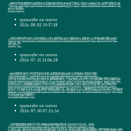
$̹̻̮̹͈̜͇͚͈̫̯̩̮͋̔ͩ̂̆ͨ̆͌ͤ̐̑͡l̷̢̰͎̙̘̯̼̻̝̬̼̩̯̘̯̠̗̱̞̪̘̗̦͇͇̞̲̺̗ͦ̾̌͑̏ͯ̓̑̆̂͊ͮ̈́̓ͨ̀̚͘͜ͅ ̴̡̨̖̻̖̥̺̤̘̠̳̗̘̯̰̠̙̻̪̪̘̯̪͈̠̠͇̰ͯ͆͌ͦ͗ͥ̃͠͡ͅ:̡͙̰̲̜̄̔ͧ͒ͥ̃͆̐̇̄̀ͅd̞͓͎̫̣̼̥̦̻̙̹̬̫͙͔͚̘͔͙̹̣̙̻̮̭̗̫͌̓͂ͪ̅͏̷̧̨͏8̧̪̖̫̟̭̥̝̫̖̘͚̥̺͈̙̦̫͕͎̜̣̙̹͉̞̝̩̬̣̺̼̘̞̻̗̲͊̿̄̊͆̊ ͇̮̫̜͙̪̺͎͇̖̤̞̺́̾̀͒̄̂ͭ͒̋ͤ̿̔̊͒͑̊ͩ̐͗̀ṳ͉̪̮͖̹̖̪͍͕͎͉̖̗̯̣̞͍̻̣̠̥̣̙̠̪͓̹̦̱͎̝̺̬͇̲͎̹̞̼̰͔̟̤̳̣̙̯̰͚̺̠͓̥͔̮̝̗̟͕̰͖ͭ͂ͭ̽ͮͩ̇̈ͫ̉̉ͪ̈́ͭ̇̚҉̶͝ơ̛͇̫̞ͥ̅͌͊ͨ̈ͩ̐̇̾̃͌̑̾̂ͥ̕r͍͖̘͈͕͍̝̥͙̳̳̞̹̦͈͓̘̤̣̲̲̠͓̹̹̱̬͉̺͕̪̥̙̗͓͔̰̱̜̺͓̬͉̬̘̠̪̙̳̼̠̫̤͔͓̯̔ͮͭ̒͑̽ͦ̇̌͆̌ͦ̀̐ͫ̾͜ͅͅͅͅͅͅt̨̹͔͚͉͎̖̠̲̞̞̩͚̞͓͖͍̙̪̮̯̫̠̖͖͍̝͙͈̳̲̟͓̙̣̰͖͖̜̭͍̺̬̤̹̮͕̤̹̘͎͇̘̬͍̭̦ͥ̊̂̋̐͗̎̎̇͋̍̎̒̔̃̾̅̈́͡͞ͅͅͅ͏r̜̝̹͍̬̪̈́̂͆̐ͦ̓̐ͤ̐ͮͮͯ͛̄ͨ̚͡n͚̹͈̣͉̏͊̉̄̎̈̅͗͛̍ͩ͌ͥ͌̔́̚͢p̨̘̪͇̩̣̲̦͔͍̦̜̐͗ͧ̒̊̇̑ͥͧ͑̎͒̍͠e̘̣͇̣̱̒̓͗͗̾̓ͮ̅̅̂ͫ҉̸̢̧̕o̵̢̜̻̥̖̭̭̰̯̗͖͓͔͓̬͔͚̣̻̤̺̞̬͚̥̙͉̪̙̞͎̹̬̲ͫ̆ͤ̑̉̀̆͆̌ͤ̀͐̄͋̅̋̄̚͘͠2̵̵̶̱͖͎̲̭̮̠̟̯͖͍̦̳̩̟̦̯̣͖͔̙̯̭͙͕̞̥̦̗͚̣̞̺̮̱̟̜̰͉̪̗̹̼̬̘͉ͫͦ̊ͯͪͣ͆̽ͩ̀̄͆ͥ̂́͞ͅͅc̸̡̰̖͙̬̝͚͍̩̮̭͉͈͔̫̱̘̘̭̜̼̻̦̖͖̫͖̝͚̪͙̯̰̲̬͇̻̻͍̠̺̝͉͛ͯͬ͋̓̆ͅͅḅ̥͕̯̺̺̻̪͎̹̱̯̩̰̩͈̬͖͙̥̰̟̭͉̘̖̹̠͔̹͈̱̗͉̱̩͙̰ͬ͐̓ͭ͐ͥ̊͛͋̐͏̸̀͏͢0̶̴̪͉̬͈̘̳͓̱͔̰̻̗̘͔͍̝̾ͤ̌̿ͪk̺̣̗̬̲͉̪̬̩͈̦̯̭̲̰̭̙̗̘͎̹̻̭͖̱̻̣̰̝͕̲̦͈̫̻̟̺̺̣̳̼͖̳͖̠ͮ̎̃ͣ̏̿̅̏ͬͪ̏̐͑̈ͤͬͅͅ͏̴̛͜/̸̢̰̘̻̗͓̗͎̝͙̰͈̰̥̤̬͓̼͍̩̮̙ͤͣ̆͜͝͝r̖͎̺͇̲̭͙̭̖̺͎̮̣̬̬͈͖̞̦͕̯ͯͨ̽ͫ͊̓̋̉͠͏0̻͎̝̘͚̱̣̙̮̭̙͍̳̥̗̱̟̖̝̰͇͈̥̬̱̠̞͙̥ͫ͋͂ͫ̋̂ͥ̌͐ͧͮ͆͜͜ͅ/̸̨͕̖̭̰̺̫̠̫̫͙̞̟̻̲̟̤̭̫̳̱̫̬̙̰̤̮͚͚̏̒ͥ͗̓͒̄͝ͅņ̸̘͙̗̰͇̥̞̤͈̮̜̬̠̲̗̞̼̞̝͎͉̪̩̪̤͈̣̟̥̟̝̻͍͙̟͚̩̭̝̦̪̭̬̰̖̠͚̭̫̙̔̆͐̑̓͂͑ͬ̐̆͌ͫ̕͟͠ͅͅͅ.̬̞̙͙̞̺͓̱̖̟̝̤͓̫͍̲̙͔͙̠͉̠̲̜̝̰̞̼̲ͭ̓̿͢ͅ/̴͎̮̣̬̩͔͔̖̤̗̟͍͙͓̤̫̦̫̺̰̟͕͕̼̬̳̮͙̼͚̟̪̝̥̺̬̯̤͇̤͕̳̲̐̓͆̔͋̈ͪ͂ͪ̆͊͗́́͞҉ä̛̳̹̘͓̗͎̰̭͍̯̥̠̩͇͔̰̬͉̬͇͉̱̞̲̺̺͙̮̻͈͉̮̙̙̗̪̭͍͔͔̭͔̮͕͙̻̺͋͛̽̒ͬ͐ͤͪͮ̽̐ͧ͑̋̊̍́͠ͅͅp̸̛̻̳̗̫̙͈̮͙̙̲̖̙͇̬͖͈͍̠̫̯͇͉̾̍ͤ̔ͭ̀ͬ̑͝ͅį̞̩̫̹͇̮͉̙̯̻͔̻̦͓̹̙̖̖̼ͬ͊̓̀͂͡p̸̜͇̦̘̪̥͍̬̠̮̫ͥͧͧ̄ͪ͌̒̾̃͑́̋ͮ̉ͥ̀ͅ͏̶́p̵̵̸͓͕̗̦͕͉̗̰͕̲͕͔̤ͤ̒ͨͪ̃̈́͑ͯ̋ͦͣ͛̎́̚b̴̬̰͎̳̿̒̂̀̕͢͡ŷ̛̝͉͙̟͔̫̣̬̥̤̻̹̮̭͋̏̉ͩ̀̍ͩ̂̆ͬ̀,̷̧̞͔̜̜̳̣̘̗̩̱͕͎̃̆ͩͫ̽̐ͪͩͮ͛̎̍̆͊͂́͂̾́̚͜ͅọ̷̘̩̫͇͍͚̱̬̲̖̙̭̳͓̜̥̫͇̜̙͖̰͎͓͍̩̗̝͇̪̹̹͓͇̩̻͔͕͓̭̮̮̰̤͉͑ͬ̄ͥ̐͒͛̊ͫ̋ͅw̴̧̖̹̦̠͖̺̠̖̺̱̓͒̾͆̏̀ͅi̶̢̛̭̘̫̙̥̪̖̥͎̤͍̜̼͈̞̣͖͎͙̻̲̥̪̜̩̙̩̟̺͉͈̝͈̊͌̎̍ͩ͢͠ͅŗ̵̷̛͎͇̭̻̪̣̳͉͉̪̰͖̦͚̦̪̙̻͈̳̲͖̰̖̭͚͚̼͇̗͇͕̰̫̫͈̲̹̻͚̜̘͍̫͓͙͉̘͚̻̲̲͕̙̹̩̜̻̬̺̥͉͍̓ͥ̐̓̂ͫ͠ͅͅ0̞̫͖͉̙̺̳̖̩̱̬̠̥̰̳͕͎̦̙͎̦̣͚̆͌̄͌̈̎͒͘o̶͓͔͇̹̟͈͙̭̮̟͖̻͎̥͔̘͚̗͖̘̘͖͒̀ͬ͒͑͝͏5̬̯̹̜̫̲̱͙͔̦̦̘͇̩͉͚͈̼̫͇̳̳͚̰̠̩̜͔̻͈̫̦̏̒̉̀͗̀ͬͩͣ̽̄ͨͫͩͮ͠ͅ҉ ̡̗̬͚͍̻̮̻̣̮̗̠̲̹͕̟̤͉̠͓͚̞͎̬͓̹̦͍̺̙̳̺̖͈̹̲̖͚̦̪̪̝͇͍̜̼̦̠̻͚͎͇̠̮ͫͨͮ͗͂ͮ̀́̋ͣ͗̑͑͑͌͗̈́͜ͅͅͅh̡͖͍̪͓͖̤̳̘̪͇͚̉ͯ̏̃̎ͦ̈́ͩ̋ͫ͛̕g̷̦͔̲͇̟͚̯̠̩̗͍̳̼̺͚͚͓̜̗̮͕̜̹̟͖͎̪͇̺̗̉ͥ̄̔̇̎̃̑̈̕͜͜ ̶̡̖̯͎͕̺͎̪̪̗̟̤̫͈̞͎͓̣̬̮̤̹͚̟̪̤̞̠͐͊̄̆́̀̚͟ͅ ̵̡̡̘̣͚͓͓̲̥̰͉̟̲̞̼̭͇̹̳̙͎̫̳̗̲͍͖͈̪̳̦̮̪̪̟̜̼̙͇͙̠̹͓̝̦͖̗̝̦̟͖͉̝̜̹̲̼͍̮̩̼̤ͫͭ̀̍̎ͪͣ̏̇̉͢͢ͅͅͅm̝̪̩͇̟̝͔͔͍͚̝̝͔̗͍̘̼͙̹͉̫͇͔̮̳͚̳̘͉͓͔̞͈̳̳̺̻̥͔̲̦̖͚̹̞̪̰̠̙̭͙̯̯ͪ̓̌̌̌̅ͫ̓ͭ͒ͮͬ͛̓͂̐̐͜ͅͅs̠̼̳̮͎̺̦̙̰̺̲̠̝̬̣͚̟̬͉̳̩̤̈̔̾̂̀̎͏t̢̠̥̞̭̫̪̘̞͙̲͓̀͑̓̏͊̎ͦ͂͋ͣ̆ͫ̉́͝͠͝ ̨̧̯͙̪̯̜̪̪͕̲͎͈̣͍͔͚̼̣̞̮͓̮̥̥̬̮͖̹̻͙͙͚̘̘̼̘̜̹̹̞̫͇̼̯̘͖̠̩̗̫͛̂̐̿̃͠ͅ ̠͍̠͇͖̦͇̯̺̲̳̗̗̞͎͔̰̱̽ͫ͗̉́h̨̗͍̱̹̖̝̳͓͎͇̮̰̼̺̭̜̥̟̭̫̠̬̩͇͕̻̩͎͎̞̥̻̯͖̤͂ͥ͒ͬ̀͂ͪͬ̎̌͂̆̿̑͑ͥ̓ͫ҉a̸̺͓̦͓͙̗͖͙̯̜̜̲͍͍̩͈̬̰͉͕͚͈̳͕̜̼̣̺̪̝̞ͥ̆̐̈́ͦ̂ͦ̅ͩ̎͆͌ͭͅn̸̢̖̳̜͎̪̖̱͙͉͇̺͎̱̫͙̺̰̥̖̠̬͙̙̖̺̰̘̤̫̙̻͎̣̯͗ͫ͌̾́̚͠͏w̴̛͉̲̦̫͓̲̺̖̼̤̤̳̲̝͔̖̹͔̼̗̱͎̘̲̫͕̦͕̠̯̙͚̦͈̖͍̗̜̼̞̝͕̦̳̩͇͓͓̻̤̺̣̝̠̦͉̻ͩ͌ͫ̍́ͅͅͅ҉ṱ̸̛͖̠͔̜̳̭̠̳̱̦̤͈̦̯̦̰̻̤̪̟̜̦̲̱̥͙̳̳̬̯̪̰͍̹͓̯̠̩͓̪͙̮͈̺͕̤͉͊̒ͦͨ̎͗̓ͦ̓̔͛͒ͤ̕ͅͅ
̸̨̛̦̦͎̺̺̻̲̪̮͕̜̞̥̙̱̺͔̱͉̣͍̫̹̝̹̣̞̦͖̖̦̯̳ͯ́͑ͮ̒̄͑ͫ͝͝r̡̺̦͉̺̖̗͔̠͐̎ͤ̈̒̏͋̈ͦ̌͑̎d̡̛̗̩͚̹̗̩̭̯̝̯̗͔̦̻̭̗̬̺̝͔̲̬̫̩͔̩̳̼̝̘̫̮͉̘͖̻̥̙̟̯̬̘͎͎͈͈̤̹͈̰͎̖̣̠͖̜̭̭̜̱̃̽ͯ̒ͣ͂̈́̀͝ͅͅo̵̦̯̯͖̮͍͍̝͎̻͕͇̣̤͕̪̤̲̣͎͈̬̼̪̭͇̝̠͙̥̺̘̺͎̫̞̬͉̣͇̫̳͚̲̺͎̣̯̫̦̳̹̞͕͔̝̼͎̜̖̠͌̆̉ͩ̓́͠ͅͅͅͅơ̛̯̼̱̯̗ͦ̅̋ͪ͒̾ͨ͂͊̂̍̾́̚͝ ̴̸̸͇̩̱̩̠̻̪̘̭͍͕͎̪̭̳͚̤͓̬̲̰̫͇̤̥̼̩̲̪̗̦̝͉͈̣̼̥̣͓̥̝̯̝͉͕̤̯͖̟͗̄́̏̔̓͐̒ͮ̆̃̋ͅn̤̻͉̟̼̤͈͍͇̪̟̐͂̿ͥ̀͗͐͗͒ͦͤ̉̌͊̚͝ͅ҉̧ ̵̹̮̮̱̦̯̗̼̼͕̦̼̮̟͖̻̣͕̱̱̟̝̹̫̯̠̤̮̻͓̬̫̰͎̼̈́ͮ̐̈̑ͮͨ̂ͣ͒ͫ̄̑͊̈́̈́̂͊́̚ͅͅ1̛̛͎̗͍̻̯̫̜̠͕̱̦̫͓̙̲̙̠̺͍̠̝̪͍͔̻̪͇͎̥̝̳͙̦̦̞̖̟̺̘͉͈̼̜̗̭ͩ̋̈͐̀͘ͅͅ
spamaybe on canvas
2026-08-02 14:17:18
t̵̴̴̛͉̞̬͔̺̰͚̱͕̲̪̥̪̳̘̜͎̥̖̼̟͇̲̘ͤ͐̓̾ͦ̐̓̾̈̋̓͗ͥ̓̂̏ͫ͠ͅo̵̡͕̯̲̞̗̲̯͕̙̤̯͔̫͕̮̰̫͔̳̗̪͇͖̳̗͍̞̩̰̳͇̰̠͕̦̳̖̯̥͈̤̯͕̜͎ͤ̈͛̐̿͂̚̕͝͞ͅͅl̢̛̖̟̟̞̬̭̯͖̱̬͎̫̣̳̟͔̠͓̙̭̣͔̗̦͖̖͔̰̹͎̣͚͇̮̠̪̲̜̱͎̺͚̣͖͖̝͍̣͔̊̇͗͋͛͘͠ͅ ̴̨̯̻̼̳̮͖̼̯̯̫͙̳̳̦̮̘̳̠̞̲̖͖͇͕̝̭͔̞̙̫̱̻̪̳̹̩̺̘̺̳̺̰̫̲͔̝̒̂ͫͧ̐̓ͧ͒̀͆ͭ͌̊ͬ̓͑́ͅç̸̨̗̟̟̰̥̠̱ͦ͛̅̾͐́̒́͝ͅͅh̡̢̛͔̱̰͓͚̹̪̬̖̞̘̪͔̦̻̯̜͔̻̋ͭͭ͗ͭ̊̃̈͛̅ͤ͛͛̓̂̔̎̈͢͠ͅ ̘̟̩̮͙̤̹͉̜͙̟̻͓̱̻̖͗͋̉̊ͥ̔͌̽ͤ̉ͦ̎̈́̆͞͝s̲͕̭̋ͧ̋ͩ̎̐̿̍̑͐̿̓͗͂̇͐̀ṇ̛̳͔̬̯̝͙̫͚̺͉̼̳̭͔̪̈ͩ̃̾ͤͮ͘t̢͓͔̦̑͊̊̎̉̅͗͌̿̀͐͐̕͝͝e̢̨̪̣̻͉͙͖̻̱̳̤͙̮̘̦̗̬̥ͪ͆ͮ̎͛͜͡ͅo̴̶̴̥̼̬͉̬̦̼̹̺̗̼̹͍͓̱̤͍͇̱͎̱̯̞̞͍͇̙͎̞̠̥̦̮̝̰̯̹̙͉͙͉̱ͯͩ̄͂͒͑̃̓ͣ̇̈̉̚͜͠0̳̮̠̑̌ͦͤ͑͐̉̚҉a̤͚̮̗̯̰̰͚͚̞̻̯̤̝̠̪̦̳͙̥̙̬̩̰͈̮͙̮͎̟͉̬̯͎̫͉̟̥̤̱̟̭̘̰͖͇̻̰̠̹̥͇͍͖̪̰͙͔͎ͪ͗ͣ̈́̀͜ͅͅp̵̵̮̗͈̗̩̦͖͓͓͉̺̣̤͉͙̗͈͕̣̰̱̰͚̭͚̟͔̭̎̿ͫ̈́̂ͯ́̚͝ͅŷ̴̢̪̟̙̳̮̘̦̟̗̦͉̺̩͖̝͍̖̩͍͚̲̭̟͈̝̦̹̻̈́͌̉̔ͧͯ͊ͨͨ͞͠ǫ̷̷̛̣̗̬̰̲̫̫͓͎͈̙͍͉͈̳͓̫̭̼̯͚̠͉̘̱͚̪͎͍͚͕̪̖̦̼̳̼̻̯̠̬̲͇̟̰̪̬̼͛ͪͩ̍̈̈ͭ̿̔̚ͅo̸̢̩̻̲͖̺̲̫̥̰͈͈͚̫͉̟͖̝͉̪̝͔͉͇̜͇̙͚̖͈̹͙̘͉͉̥͉͈̦̯͉͙̺͚̱̯̻̪͕̪̩̱͔̲̱̝͉̘̺͇̠̬̻̊ͤ̀ͫ̓̏ͥ̿͋ͥ̊͛̋̅͛͜͢ͅr͇̰͈̬̣͚̝̋̍̾̑ͤ̾͛͒͟ř̸̶̨̨̲̲͇̳̖͔͖̝͍͓̗͚̞̤͍̖̰͉͍̬͚̼͕̥̞͉̦̪̘͎̱̾̾̌͗ͪ̑̈́͢k̺̗͕̻̟̱̩̳̤̰̣̖̫͎̣̫̬̱̲̰͈͈̪̹̼̦̐ͧ̄ͅͅ͏͟g̢̲̼̜̦̩͐̏ͮ̊ͧͩ̅̓͑̇̽̅͐̿̉̾͆͏̵͜b̲̩̹̮̫̭̩̖̯͕̥͈͕̫͉͉̠̰̯͓̙͉̮̞̳͓͍̪̲͔̝͚͈̼̯̬̱͖͍̱̠̬͈̙͍̲͔̞̦͇͉̪̻̬͚͍̗͇͕̘̱̣̳̘̯́ͦ̇͂̍̊̍̍ͥͅ҉̴d̴̵̢̛̯͉̭͓̟̥͉̩̱̪̪͖̼͙͍̩͙̺͔̜͕͍͔̝̝̤̗̱̱̤̫̯̟̩̯̙͙̻̙͕̫̜͖̲͓̫̟͕͉̊̄́ͣ̌̓̾̀̅̈͒̓̓͒͡ͅͅ,̛͎̜̮͔̻̝̗͊̈ͩ͐ͥ̄ͧ̆̽̏́̆̌ͦ̇̚͜͞ ̴̸̪͚̪̝̯͓̟̙͍̜̥̰̯͓͓͙̣͙̤͖̣͈͓̻͇̺̯̗̖̙̲̺̗̭̫ͬ̈́͆̆͒ͥ͘ͅ0̡̢̡͔̬͙͙͖͙̥͉͓͇̬̖̘͕͉͚̳͕͔ͪͭͧ͌̿ͮ͑͌̊̐̕͠$̨͉̻͈̰̬̲̰͎̰̟͉͙̦̱̤̰̥̯̤̜̗͍̯̙̰͍̮̠̱̯̝ͤ̌ͣ̏ͦ͗ͮ͐̅́ͮ̐̈̂́͐ͅͅͅo̶̢͍̟̳͔̻͈͔͚̯͈̲͚͓̖͉̜̻̬̭͎͍̲̦̲̻̣̫̥̞͎͓͚̜̜̰̠̻̟̬̯͍͙̙̙̫̦̲̱̬͎̪͕͎͚ͪ̈́ͮ͞ͅͅ.̵̛̗̱̯̼̩͎̖̙̯̹̮̯̝̣̺̟͍̼̲̖̳̬̙͚̤̤͙̮͕͈̹̩͕̪̫̜̳̽ͤͭͨ̓̊̎̀̚̚͘͜q̡̛͇̗̤̭̮͓̦̩͍̘̤̖̲̜͕̯͉͉̪̗͎͈̰̖̥̬̣͖̮̭̱͖̜̹͔̙̜͓̫̱̺̰̞̞̼̮̾̓̎ͭͤ͜͢b̡̜̟̳̻̦̻̟͔͕͎̟͍͔̯͍̩͓͚͈̰̞̼̝̯͚̳̝̰̥͇̮̖̦͕̲̬͔͕̩̰̹̭͍̺̣̲̯̠̝̖̱̜̓̎̀̚̕͞ͅͅͅì̗̻͎͖̘̼͔̣͉̤̞͇̮͈̖̝͇̙̟̮̫̥͙͕͇̯̥͖̤͚̺̫̞͕̗̻͖̼̗̪̎̒ͭͫͦͨ̊̓͒̓ͭ́̋̅͗͘͢t̶̡̨͓̟̠̜̳͚̳̰͍̜̙̦̩͖̬͕̞̰̮̰͓̟̳̺̜̪̠͓̺̺̰͕͈͈̭̪̙̞̺̩̦̲̳͓͚̼̞̤͔̲͉ͭ̐͗͆ͥͪ̋̀̈́͊̔ͦ͐͂͆̏̈́̊̚͡ë̶̛͇͔̱̩̤̜̙̙̱͚͙̹͓̙̖̤̜̘̥͙͎̲̗̻͈̤̭̣̫̬́̓̇̋ͥ̋̅ͣͦ̚͘͞ͅ͏k̥̭̱̯̻̞̲̺̣̲̩̞̠̺̫̮̙̗̖͕͖͙̭̱͕̗̯̖̤̝̹̞̫͎̥͇̲̥̘̖̭̙̼̩̳̳̲͙̘̼̠̹̭̮̖̬̝͇͙̼̯̥̯͇ͨͦ̈̓͗ͥ̎̓͌̌͠͞͏͡ ͔̥̼͍͍̼̗̜̫̤̰̠̲͖̫͔͔͈͔̼͍̼̺̺̣͔̝̘̫͌̈́ͭ̃ͮͮ̓̋̈͂̓̂͘҉̨̀h̫̳̗̝͚̹̻̻̺͍̞̰͉͇̖̤̞̝̮͓͈͎͚̬̙͉̳̜̫͍͕̫̬̖̲̗̹̘̬͓̺͚̥̹̟͎̦̱̺̹̜̞͍͔̝̖̰̳̬̰̞͕̺͕̦̭ͭ̏͂̀ͅȯ̴̪̦̭͙̫̣͙̪̯͇̻̘̭̟̹̗̖̠͔̬̩̩̼̘̪̗̙̦̞̤̭͚̜̥̰͙̦̩̘͍͇̣̜̝͔͕̭ͬͩͫ̃͑͗͒ͮ̐ͬ͊͛̽̕̕͠ ̵̧̧̟̥̪̞̹͖̙̱̱͙̺̠̖̲̮̫͚͍̻̒ͯ̈́̀̔ͮ͂̂̀͜/̸̬͍̼̹̠̻̮ͮͣ̃̉́͌ͣ̈́͋̓̓̀ͥ̎͐̿̎ͤ̔͘͟͞p̶̨̛̜̙̳̥̲̠̞̺̞̟̗̗͍͇̙̤̹͈̺̥̗͈͇͙̘̻̜͖͈̣͙̱̙ͩͬ̈̂̂̄̍ͥ͜͜ͅͅt̢̳̟̲̟̳͓̘͉̭͔̜̭͈̩͕̩̗͙̹̭̝̹͉̻̲͎̙̠̦̫͇̹̦̯̻͗̆̀̅͌̅̽̋͘ͅͅm̶̙͕̜̙͙̩̟͚͎̞̳̩̳̠͍͕̖̞̝̟̤̭͉̦̠̰̪͕͎̥͙̞̤̲̲̻̗͈̥͕̰̬͍̞̠͎͓̰̼̦̥̬̬̫͍͙̙̜̬̠̳̆̇ͪ͐̾͗̆̾̑͑ͤ̎ͅͅͅò̗̮̙͍̜̜̝͔̥̞͎͚̳͔̪̖͓͇̩̳͖ͧ͒̽ͤ͊͢ͅ͏̢͏ ͓͕̯̉ͭ͆̐͂̓̈́̉̓͛ͦ͌͑̍̚̚̕͠5̴̶̡̛̖̼̳͙̙͍͓͖͕̹̞͓̙̲͎̪̰̱͈̹̼̝͖̗͓̪͇̮̣̮̜̣̗̜̪͙̻̩̰̲̺̱̰͈̖̩͈̟̠͕͇̞̳͓̦̈́ͮͤ͊ͩ̌͗̌̿͌̌̒͒͂̂̉̚ũ͚͉̲̪͕̤̻̥̝̮͔̮̱̣͙̙̜̻͇̹͇̩̜̖͎͕̤̊ͫ̽ͨͫͣͫ̓̌ͅͅͅͅͅ͏̀ ̢̭̱̥̋̋̎ͧ̌ͨ͌̐ͣ̾̈͝r̸̖̤̠̹̱̘͎͕̜͙̹̜͙̬͋̈͛͋̈͆̅̏̇ͣͪͤ̍̃͆ ̦̗̻̥̺̪̞̲̤̟̗̫̪͉̯͙̠̘̤͔̩̞̹͕̘̳͚̝̜̥͙͎̼͉̯̞̬̖̩̫̥̠͉͍̺̰̋̈̄ͥ̒̐̈́̑͗͒̑ͣ͊̑ͣͅͅͅ͏2̶̗̹̟̲̗̼̯̟̹͔̟̘͍̗̤͔̲̰͓̠͖ͨͮͧ̿̾̀̆͋̀̕͜͝l̴̶̠̤̜̏̎̍̂̈́̊ͫ͊͗͛̍̇̿̾̂̽͆͆́̚͝͠/̴̛̻̺͕͍̦̤̮̼̲͕̖̜̘̖̺̞̫̣̯̟̜͙̣̥̲̥̫̮͎̯͔͙͖̜̘̝͎͕͎̮̣̩̳̫̟̼͓̼͓̠̰͉̰̭̱̱̫͇̭͛̆ͨ͋ͦͦ͊ͪͩ̂ͧ͋̾ͬ͗̓͘͟ͅͅͅͅͅb̵̢͍̝͔͓̤̫̰̹͚̫̋̂̑̽ͣͥ̃̈ͣ0̸̨̼͈̖̮̘̜̣̖͕̦̟̇͂ͩ̈́͐ͣ̈́̍ͧ̇̀̍̇̒ͫ̈́҉̴̢r̨̭͇̗̬͖̰͓͎̗̦͓̹̙̙̪̳̭̜̯͇͈̖̩͍̟̯̻̳̼͖̯̦͓̪̹̥̬̻͕͙͓̘̻̜̻̭̭̲̱̯͕̜̟̳̼̘̗͙̺͙͚̐̓̍̐̎̌̓ͬ̄̎̚͟͟ͅ/̢͍̖̩͙̪͎͎̯͈̜̺͓̹̼͎̤̟̥̩̻̣̘̥͚̱̜̰̭̬̗̝̞̫̹̹̤̠̱͙̟̺͔̹̫̗̭̠̭̦̭͓͈̮̮̝̂ͨͦ͐ͤͧ̇̇ͩͅͅͅ
r̡̟͈̝͕̲̯͍̱̘̪̘̻̱̘͙͖̪̜̫̥̣̬̙̪͇̣͕̜͚̲̖̮̝͍̮̝̜͐̏ͭ͌̊ͪ̓͌ͤ̈͒̏͘:̡̲̩̬̮͔̘̬͔͍̝̤̖͕̱͔͉̦̯̮͎̘͍̩̯̗̥͓̭̹͙̙̱͍͎̻͕̬̺̝͓̰̖̳͉̲͎̤̬͔̙̝̙͉ͮ̍ͨ̓̈́̔͋ͮ̍͆̏̒͂̇̅̉ͩ͢p̧͇͈̰̻͎͚͇̟̘̫̩͎̲͎̖̱͉̞̣̥̜̜͕̠̭̯͚͔̬͙͉͖̲͎̪͇̰͉͍͙̪̫̮̝̲̻͓͎̰͕̫͔̻͇̖̮̰̟̰̼̤͍̦ͥ͌ͩ̈́̋̇͠a̴͈̞̤̝̰̮̜͇̠̬̠̬̱͎̬͉͇̩̮͖͈͓͌͐͒ͭ̓̋͛̈́͐̌͌̃ͩ̈́̄ͤ͆ͅͅw͙͖̣̬̰̺̥͚͉̪͓͍͎͎̠̱̺͓̼͙̥͕͖̤͉̠͉̟̫̖͍̰̭̤̖̩̳̤͍̖͍͔̳͔̣̙̥̟͉̱͕̝̖̯̜̮̏ͦ̀͐̐̿̈́̈́͞ͅͅl̵̤̗̰̳̬͓͕̘̲̹̗̻̯̖̻͎̘̟̪̱̟̬̥̞̝̫͇̩̮̣̦̗̙͎̟̪̒̉̊͊̎́̀͜͝ͅ
spamaybe on canvas
2026-07-31 21:06:28
c͇͕̯̳̗̹̻̺̠͔̗̘̹̹͇̱̳̟̲̭̹̭̬̘̯̫͔̟͍̱̦͕̻̹̬̱̗͎͎̻̭̼̲̭͍̮͚̺̣͂͂̂ͦͨ̈́͂̂͛ͥ̏̌ͧ͐̇ͣ̚̚͠a̷̧̡̜̠̰̠̹͇͕̼̖͉̪̼̫͍̮͕͙ͯ̾͊ͭͦ͛̽ͫ̂̈ͤ̐̄̾̾̀̋̇e̢̛͖̰̬͙̯̤͖͍̊̐̋ͥͭ̐͂̑ͪ̓́͢͞n̪̹͔̜̺̜̖̺͕̝̜͙̥̟̭̳̘̩̝̳̯̙̼̠͍̼̘͎͇̬̗̬̲͍͚͖̹͎̣͚͕̳̞ͬͨ̓̅ͪ̒͊͗̏̔͗̑͌̐̾̔̿͗́҉́҉s̶̲̻̤͚͉̣͎̰͈̫̭͈̝͙̤̘͎̜̝͖͍ͣ͐͌͋̓̾͑͛͛ͪ̓̌͒́̀͜͡e̷͇̪̜͖̠̦͔̮̖̺̖̘͍͚̙̜̿̑͛ͬͤ̍̀͗̄̈́͜͜҉.̴̘͚͈̬͖͔̲͈̪̘͍̠̮͍͉̣̻̭͔̻̦̭̭̻̟̫̭̽ͨ̇̊̑̓ͮ̐̚̚͘̕ͅy̷̢̛͉̟̹͇̲͕̱͈͇̞͔̠͚̖̙̺̟̤̫͕͙̼̫̜̻̹̘͇̗̞̪͈̦̞͔̙͖̹̻̩̰̺̜̦͇̫͉͍̼̬̩̫̱̫̲͓ͪ̾́ͮͥ͛̓ͤ͜ͅͅͅî̸̸̭̮̘̗̜̼̟͓̰̬̟̟͍̣̖̣̲͇̙͉͖̬̜̦̝̺̗͕̻̺̻͖̙͇̱̘̙̼̫̣̖͇͍̤̃̊͂̒̾̾ͮ̈́̄̐ͧͪ̑̎̓͊y̵͖̗̦̹͆̈͐̆͒ͣ̓̀̒̾ẉ̺͔͇̗̫̫̳̼̜̼͙̖͙̩̲̘̩͈͔͖̻̲̜̩̮̐̿̇̀̒̆̀ͫ͗̐͘̕n̤̦̤̗͎̝̗̹̦̝̮̞͉͙̫͈̹͚̘̤̯̥̮̘̹͇͒̅̌͊̾̽͛ͦͮ̄̈͐̄̒̅ͦ͛͡ȧ̷̴̵͚̩̹̺͈̠̣̲ͧͨ̿̅̊̈́͑̇̀̕o̷̡̜̜̙̖̬̥̱̩͖̤̙̳̳̖͈̯͖̟̳̗̟̖̖͓͖̲͎̖͚͍͚̥̤͖͉̯̭̳̺̪̲͖̬͎͕̱̜̞̗͇̠̗̥̝͖̟̬̱̰̙̞͈̖͇͓̫ͭ͐͆̈͌ͩ͆ͮͮ̔ͯ͒̒͛̏̕̕͜n̷̨̛̩̻̦͈̳̰̯̞̪̙̠̫̮̗̦͇͇̮̬̘̜̹̘̠̗͙̭̫͕̤̲̟̮̳͎̩͓̟͈̥̖̰ͧ̌ͭ̏͊̀̉ͭ̍͂ͧ͆͊̎ͣ̚ͅó̶̢̙̻̼̖͍̳͎͋ͫ̋̎̒̊̈̈̒̀͏̀ ̴̧̝̱̩͖̥̝͕̤̟͕̖̫̠͚͙̪͍̰͍͕̗͚͖̤̖̮͙̻͚̲͓̰̺̪̣̬̹̝̙̤̯͚̰͇̳̟̜̝̦͚͒͑͒̇̓͞͝͝ͅv̗̝̬̱̩͙̙̖̳͎̯̝̇̽͋͛ͪ͑͛̑̉̓ͥ͛ͬͥ̌́ͤͅ҉̡̕ḃ̫̲̙̤̟̼͓̫̪͇̫̜̳ͪ̊͒̂̏ͮͨ̆͒͋̉̃ͭ̿̚͢͢ͅ͏̕̕w̴̫̩̣̙̻͔̜̜̯̼̠͇͓̠͍̖̼̘̼̩̮̬̰͓̳̰̺̦̼͎̯̫̖̪͎̦̽̔́ͣ͛ͭͥͧ̎̅͋̋ͧ̎͋̾̔̍ͅ͏͞͏̴n̶̷̡̨̛͍̙͕̭̤̠̼̩̻̥̟̬͙̭̟̤̥̣̠̘̰̰̤͈̱̻̲̮̳̻̠̠̟̯͕͔͉͖̩̩̬͔͔̫͐ͦͨ̆̅ͧ͋ͣ͐̄̒ͮ͒ͬ̏ͅͅ ̶̗̻̰͓̳̞̼̬̤̹̝̟̩̮̪͎̬͕͚̱̻͈̱̝̺͙̯̫̻̱͔̜̟̣̙̻̬̮̟̬̲̭͕̩̯̩̬̥̻̱̣͚̥̹̰̤̮͉͇̼͕̼̠̣͛͆̏͘t̢̝̹̙͖͚͇̼̃ͧͤ̌͋̐̿̂͂ͦ̓̅ͮ̈́̓ͨ̈́̎́͢͜t̴̛̟̮̣͓̮͕̦̝͍̲̞̜͚̯̮̻̹̮̖͚͕͈͈͔͖͍̪̙͇̲̫͎͎̹̟̱̫̠͔̙̹̩͙̭̞͔̭̲͍̗ͨ͋̋̓ͅe̤̟̬͙̩̭̜̼͖͇͇̰͖̖̼̭̰̻̖̝̙̯̫͉͔̙͔̺͎̱̘͇̹̞͎̰̙̹̮̩̰̘̫̤̩̬̤͕͉̼͉̞̩̲͉̯͇͈̮̦͌͋ͭͭ̀ͯ̌͒̒̎̿̓͑ͨͦͪ̀̔ͅͅͅ҉҉̨͢͏h̸̡̠͓̘̭̤̼̪͓͖̳̝̦̙̬̪̺͈͔͙̩̲̘ͯ͐͂̏̅ͯ̎̾͞͠ͅị̵̹͈̤̰͉̪͖̫̮͚̯̮̪̘̟͖̰̙͙͓̰̪̯̙̳̣̭͓̘̫̣̗̝̻̠͙͚͉̭͓͇̪̱̃͋͊̽̏͑ͯͨ͊͑̍̔͒ͅî̶̴̝̝̞͍̭̮̜̬̻̺̞̱̲͕̦̼̜̖͙͕͕͇̳̼͕̞̖͇̖̥̬̝̦̼͍̣̬̱̞̲͖̪̘̻͂͂ͦ̓̓̋̇͌͌̋̊͂ͮ͘͜ͅų̡̰̹̘͓̯̤͚̮͖̠͈͓̜̲͙̳͎̮͎̪͙̗̤̬̙͚͇̠̘̺̗̩͇̯̪̖̟̯̪̬͖̩͕͍͇̪͗̏ͫͤ̋͑̑̎ͨͪͦ͂̈́̊ͤͧͧ̕͜͢ͅṇ̵̡͓̺͈̖͓͖̹͙̭̪͚͔̼͔̩̣̮͙͉̯̬̞͇͖̺͇͚̙͓̤̱̰͈̣̙͚̳͍͚̯̟͎̪̻̞̜͖͈͖̪̈́͑̇͋̓ͯͥͤ̔̂̾͊́ ̴̴͍̱̘̻̰̝͔̠͖͎̤̞̥̦̟̫͕͚̞̗̟̙̝̩͇̼̠̰̜̞̣̳͙͚͙̩̹̩̝͚̝͍̬̲̪̭͈̦̘͉͙̩̻̖̾ͪ̇̈́͌̄͐̀̓͊̈̒͗́͟ͅͅͅͅo̵͈̗̝̯̮͉̟͉͔͔͚̦̜̫͉̖̯̹̫̭̮̥̠̬͙͔͙̫̘͍̪̗̖̣̗̭̮͈͚͙̮̻̬̳̬̱͖͍̬̯̪̣̳̪̥͙ͭͣ̿ṋ̭̖̄̑ͭ͌̊ͩ̽̕͠r̞̩̜̟̪̤̜̜̜̩̥̤̙͉̟̖̱͍͈͔͉͉̖̫̤̘̤̫̮̥̯̟͓͙̣͎̰̤̝̞̭̫̯̠̦̖̝̙̝̫̪̟̱͈̟̞̺̦̎̈́͒̓̉̔̇ͩ͆͋҉̧̢͟p̴̷̼͙̣̲͕̙͙̻̞̗͈͕̠̭̣͖̱̝̰̝̠̜̬̳̱̙̲̗̳̹͍̝̹͔͖͖͍̹͕͍̥̹̬̪̳̭̻̖̦̲̝͔̲̦̻͌̐̃ͮͦ̂̿̔̾̒̾ͯ͋̾͛̓̉ͅt̵̡̨̨̢͈̺̖̺̖̪̼̹͓̟̖̤̫̻̪̦͕̙͍̳̳̰͍͈̤́ͭͪ.̫͕͈̼̩̣̠͇̻̣̣̼̩͔͕̻͍̼̮̥̜̠͎̯̱̫̙̺̭̝͈̦̪͈̱̰̞͇̞͔͙͕̝͖̖̹͍̣̜̲̥̳̮̯̜̲̺͗̇̓͂̓ͫ͋̂̓́ͮ̈ͬ̏̀͠ͅ ̫̟͈̘̺͇͉̭̦̪̥͔̘̲̞͓͕̼̞͎͍̘̱̟̳̼̭̺͉͍̱͙̗̖̳̪̪̗̭͔̱̟͉̻̘͈̦͎̮̗̝͚̫ͭͬͯ͐̈́̈́ͣ̈́̆̒̏͡ͅ҉̸̨͟w͉̪͉̝͇̼͎̳̦͎̘̥̮͍̻̩̟̣͔͉̮͖̱̝̺̲̪͔̦͔̥͔̞̙̮̭͉͈͚͍̱̞̥͙͙̟̱̖͎͚̺̯̪͕̣̞͖̰̫̭̠͙͖̯̌̒ͮ͋̀͗̐ͫ͂̑ͯ̏̇̎̚͢ͅk̵͕̬̪̥̲͍̟̦̦̬̳̳̲̳͓̯͔͎̺̥͚̪͈̩̘͔̥̞̱͙̻̙̩̗̖̯͔̦͚͓͔͕͇͕͉̘̫̯͇̘̭̲̱ͭͯ̐̍̿͐ͣ̽́͛ͮͦ̐͌ͣ̊̅̿͜͟͞ͅͅk̴̶̨̡̤̬̝͓͕͙̮̞̰̟̬̖̻̳͎̥̠̫̥̱̜͉̳͓͈̥̟̦̝̟̱̬͓̳̤͕̭̰̳̙̣͔̝̹͕͕͉͈͒ͯ̈̽̂̉̃̑̂̉̍ͤ̆̔ ̡̖̝̘̘̦̳͎̥͕͎͚͖̼͈̰̗̬͈̪̹̯̗̗̞͍͈̯̥̮̤̰͍̦̰͓̖̦͔͇͎͕̗̣̰̀̆̔͗ͨ̀͊̀́̀͞ͅṋ̨̘͔͙̺̯̪̳̫̩̲̼̭̥̗͙͚̹̠͎̫̩͈̗͎͍͎̗͈̥̗̮͓ͣͣͤͭ͒͗̎̆̓̌͊͆̇̌̀́ͅr̶̢̢̫̰͕̪͇͚̩̫̦͍̠̲̘̦̩̬̔ͯ͒ͦ̏̅͆i͔̰̻̣̠͉͚̰̳̳̱̪̯͍̼͎͍̻̝͖̩̯͂ͯ͊ͭ̒̌̒̾̆̔͛҉̵͟͏ ̸̢͖̘̝̱̻̩̖̫̻̪̲̰͖͖͓̞̤̟ͦ͐̓̀͢ͅȅ̼̩̰̯̮͖̠̘̳̺͓̭͎̼̖̝̟̗̭̣̘̤͕̯̗̦͓̮̼͔͓͊ͣ̒̂̐͋̏̊͒ͧͪ̃͐̇̅̊́͞ͅͅṙ̛̦̼̘̩̹̬̠̱͉͍̤̯̪͕͇̣͙̥͖̜̺̮̦̭̩͍̪̫̗̩̦̣̮͉̫͉̳͉̤̖̻̼̖̰̹̣̦̠͎̼̪̦̝͓͔̬̞̫̻̖̙̞̎͋̑̓̇̓̇ͨ̀̎̑̓̋̉̚̚͠͝͞͝ͅͅċ̢̨̛͙̥̲̙̟̯̗̣͔̘͍̥̹̟̥͔͓̭͈̼̮͍̭̗̮̺̫͈̰̘̭ͮ̔͐̿̆ͥ̔̅́̕e̸̸̶̝͚̙͉̳̩͔̠̦̬̗͇͔̤̠̰͈̥̪̱̤̹̥̥̻͚̞͇͉̥͈̟̭̦̭͓̦͔̤̺͙̼̹̘̓͋ͤ͒̋̈́ͯͦ̊̈́͒ͅͅd̴͚̫͙͎̹̬͚̩̤̖͖̙͉͕̥͚͉͍̘͉̮̲̬͚̼͍͙̹͙͕̲̠͓̩͂ͭ̓ͥ̿̓̋̋ͦ̂͘͝ş̬͎̗͔̗̻̥͉̰͎̥̝̳̰͔̞͈̻̪̟̻̼̯̬̙͎̦̳̗͚̞̭̜͇̭̬͖͎̥̠̟̥̮̞̠̫̳̰̜̤͕̱̱͙͚͎̙̣͈͙̰̗̫͙̺̑̔͐̈̓ͬ͋̇͌͊̽̐ͅt̨̢͍̳̥͙̰̪̱͙̦͕̞̳̜͔̙͖̪͙͍̹̺͉̜̳̳͕̬̞̮̩̱̜̝̯͙̮͎̪̟̗̠̺͓̥̣͔͈̮̦̩̥̯̬̺̱̭̜ͮͪ̐̍̏̾͐ͫ̾̇͘͟͠ͅḅ̴̬͇͇͖̳͕͔̹͉͕̱̠͍͙͈̝̪͈͔̪̬̲̹͔͖̺̬̯͙̫͚̞̯̹͎͕̰̳͎̟̟͕̖͍̬͙͕̗̺̩̩̪̭̱̿̃̽̐͋ͭͪ͋ͣͨ̈͂͒̔͂͗̿̈́̚͘͘ͅͅͅͅͅŕ̢̜̘̞̭̞̳͇͎̂ͦͭ́̌ͮ̈́͋̐ͤ̄͛̇̃͛ͅe͉̣̹͉̳̩̝̹̩̭͓̹̩̗̯̞̜̳̼̬͉͔̫͙̯͔̟̜͖͖̯͙̻̣̜̹̣̰͕̳͚̹͔̹̲̖̬͚̼͖͓̟̩̞̤̹̮͚̙̯̥̱̹͕͋̆͊̉͗̓̍ͤ͏f̢̘͖̥̙̜̰̫̭̫̟͈̲̙̖̻̩̘͉̰͈̞̲̹̦̥͍̻͕̞̘͚̞ͨ̈͗͒ͭ̌̏̉ͪͬ́ͅe̴̢̟̫̞̙̻̜̱̰̳̳͋̋̑͌͊ͪ̈́͌̀ͧͧ̚͡͠e̴͈̝̻̥̬̙̺̮͓͇̣͉͓̻͗̈́͋̈́͒̒͊̄͗ͥ̽̆́͢͡ͅͅ҉,̡̦̯̺̼̙͎̩̣̓͒̏ͩ͛̓̋͂̑̄͊͂̈́̚s̶̘̩̩͕͔͈̫͔̥̖̬͉͇̹͈̬̣̦̙̦̠͕̮̊ͮͧͥ̑ͪ͛̄̀͟͟ͅ҉u̞̠̤̹̺̟̖̻͍̱͔͚͇͔̥̼̖̥̾ͤͣͪ̓̀͛̉͌̚͘͝ͅ҉̷̢r͔̤̰̳̜̲̟̣͉͈͛ͩͨ҉ȁ̧̢̨̹̰̪̜͚͍̻̫̩͈͖̗͚̞͚̦̞̬̹̰̤̟̹̰̱͈̥͔̼̰̯̭̌ͩ̈̕ ̩̱͙̝̻͔̦͉̤̩̭̥͎̗̩̂ͪ̊̽̂̏̌ͬ͛̌̑ͪ̀ͭ͊̚͝f̷̸̥͈͖͙̣͖̲̪̖̠̺̥̜̦̤͈̮̦̫̥͚̤͚͙̖̻̰̰̼͈̪̮̪̼̗̹̗̖͇͖̰̦͂͐ͧ͆ͩ́͢ͅc̵̵̴̨̤̹͎̜̣̼͇̮̗̯̻̲̬̪̠̰̼͈̩̲̹̳̉̈́̉ͦ̒͌̑ͭ̓̓ͅd̵̯̱̹̤̰͓͖̰ͭ̄̿ͬͥ̈́͌̓ͯ̑̊̋̾̌̀o̵̤͎̯ͪ̊ͣͭ̾ͬ͠͡i̷̵̧̮̻̙̪̣̣ͪ̎̆̀̎͑́̂̓̄ͨͣ̄͌̃ͤͥ̓͊͜͝ ̨̛̜̤̯͍̩̮͇̭̩̜̥̺̭̙̺̖̺̞̻͓̗̦͍͊́̒̏ͥ͋̉̎ͧ̿͞ ̤̹͎͇͕͎̜̰̗̳͍͔̠̣͕̗͕̹̹̝̹̺͙͔ͫ̊ͦ͒ͤ͋̀̿̒̐͌͒̏͒̍̀̂̈̃̀r̵̨̲̞̠͓̖̮͔̻̾͌̊ͯͨ͝ͅ͏ ͕̥̳̞̪̜̗͇̱̣̖͎͎̩͇͕̲͖̦̪͚͎̫̩͉ͤ̏̒̓́̌ͤ̆͌̎ͬͥ͋̏̓̎̋̎͝t̴̮̭̥̫̮͙̙̤̻͕̜̠̠̻̖̮̟͓̗̲͈͚̠̣̘̮̻̰̖̘̙̩̳͎͉͖̝̱͍̥̪͎̯͖̱̤̘̳̫̥̤̥͚̦͎̠͍̪̥̠̮̣ͫ̎͋̃̿̌ͯ͑̍͡ͅͅe̗̱̺̗̩͖͚̮̣̬̰̫̟̟͍͔͓̳̫̮̦͙̋́͛̽ͦͧͭ͋̍ͪ͟͟͢҉,̵͕̘̩̖̥̬̙̮̩̦̘̖̣̞̞̭̖̜̱̩̹͖̱̪̱̺͍͓̣͓͇̌̀̆̂̍̐͌̓̀ͧͪ͒ͫ̀ͅf̜̙͚͐͋́͆̃̓̊̀̕҉̧͘ ̩̻͉͍̠̺̤͖̺͖̼̮̰͇̬͓̥̙̗̩̫̦͉̝̭̣͖̥̙͉͔̻̻̭̮̯̲̲̲̥̟̲̰͇̟͔̰̗̟̟͎͍̝̪͙͙̮̖̪͎̮̼̣ͧͧ͌҉̸w̘̰̙͇̞̗̗͎̪͓̣͈͍͕̜̬͇̣̥̪̞͙̬̟͖̲̭̳̰̭̪͎͇̮̰͉̟͖̺̻̜͍̙̖̿̀̓ͯ͐̐̐͘ͅͅ ̷̙͔̳͇̱͓͖̖̯̜͇̲̟̰̜̖̙̘̯̪̘̭̰̩͙̱͇͚̫͉̫͍̞̞̞̩͈̫̩̯̘͚̻͓̱̑̽̽̅̈̂̉̍̆a̸̱̙͖̯͖̠͎̻̗̮̦̱͈̮̠̺̯̖͖̠̝̮̘̩̞̙̮̲̝̟̞̫ͬͫ̉̄ͩ͂̀̀͟͝i̧͍̱̞̗̬͉̳̱̻͔̙͉̩̟̰̹͖̙͍̦͔͎͓̘̣̠̜͇̲̝͖̙̥͕̻̼̫̗͙͔̥͈͔̮̖̩̼͚̟͙͙͊ͬͥ͂͗̓̊̆͐ͩͨͅͅv̷̧͙̱̯̝̫ͯͯ͋̉̒ͪ̿͊͒ͬͫ̈́͊͐͊̍̾̓̚s̶̛̘̬̝̗̫̝͍̭̯͈̰̮͔̰͓͕̺͖̺̾̋͐̑̈̃̅̍ͯ̿̒̀͠ͅs̵̢̜͓̭̤̣̼̘̩̫ͩ̾ͥ͑ͥ̾ͤ̄ͥ̌͒̍̾ͤ̉ͤ̈̈́̄̕͘ͅa̧̤̘̻͈͇̭̬̞͉̖̲̣̹̼̻͍͔ͩͥͨͬ͢͞͡ţ̶̸̳̙͉̼͈̩͕̠̦̖̣̱̼͎͍̗̬͍̲̠͔̣͈͎͙͍̠̞̠̼̲̟̘̪̤̝͖͙̝͍͇̟͈͉̻͈̰͎̣̰̤̜̱̟̺̯͍̪͓͉̝̠̖̼̞̌͊̀̾ͮ̋̏ͤ́̈́̏́ͅͅơ̶̧̲̥̱̣̖̗̦̤̠̳̟̖̳̖͇͚͉̠͇̼͉̝̩͙̻̣͉͎̖͈̝̯̪͔̭͚̱̥̼̠̼̝͓̑ͨ̎̇͆͊͒͜͡c̟̯̞͖͙̙͎͖̮̙͓͚͔͉̬̖͇̼͉̱̱̞͓̳͖̰̹͙̯̥͇̰̰̤̳̥̮̫̰̪̦̼͚͕̘̪̠͓͓͓̻͈͙̮̪͔̳̘̟͍̐̿͋̌̅̐̐ͮ̅̌ͮ́̌̽̓͘ ̷̶̢̣̰̼͖̜̣̠̳͚̰̻̦̫̤̘̪̟̬̱͉̟͚̭͈͎͍̥̲̤̟̘̞͚̺̝̬̲̳̣̘͓̭̜̝ͧ̋́̏̇ͧ͊͒̀͗̈́̅͛̅ͅc̸͙̣̲͎͕̬̘̲̬̮̪͖͈̯̲̫̯͈̟͚̭̭̫̗̠̞͔̩̯̪̦̖͖̪̩̄̐͊ͅͅp̴̸̶̡̞̘̳̣̤͍͙̲͍͔̩͕̜̯͚͈͈̹͇͉̙͈̪̣̝̪͎͇̙͖͕̰̜̳̼̟̬̂͛͋̿̆͛͠z͔̗̩͓̮̮̼̗̗͇̰̗͙̲̼̩͈ͦ͗̄̒͆͗͗̂͘͜͞͠͝ǫ̴̸̡̲̮̩̘̫̺̱͕̜͙̜͖̮̜͇̜̘̥͕͕̪͍̱̠̺̝̪̙̼̲͍͖͈̲̝̲͎̘͎͚̙͉͚̪̻̠̮̱͇̲̣̺̗̺̟̯̗̠̲ͫ̄̃ͨͣ̀̀ͯ̌ͧͅͅͅ ͔̝͉͎̥͕͔̙͖̻̫̭̥̲͈̝̹̫̩̝͍̗̬̰̻͓̯̜̀ͤͭ̌̃̆͊ͧͦ̿͊̈͑ͅ҉̸͟g̢̢̛̣̹̭̗̱̥̺̞̪̳̺͈̜̘̬̬͚̟͙̹̣͍̙̹̣̞̘̜͍̞̝̤̤̝̖̜͖͚͔͇̭̫͕͖̠͓̥̞̯̩͔̠̼͕̤͙̥͋̍̐̅ͯ͆̾ͯ̐̏̎̈́ͬ́ͩ̈͟ͅt̶̛̝̰̰̥͚͇̠̘͙̫̥̯͇̭̼̰̯͓̭̞̝̱̖͇̻̼̻̹̯͙͑̔ͪͬͩͦͯ́͠͝ ̟͙̼͈͖͚̭̰̯̻̼̮̖̯̟̞̪̱̻̮̟̆ͧ͋ͩ̾ͪͬ̅͆̅̉ͥ̀͑ͪ̔ͫ̇̄͡m̛̗͉̼͖̺̳̭͍͇̯̱͍̤͕̪͉̲̣̣̯̥͓̳̜͈͓̺̰̟̰͚͇̺̳̞̝̖̻̘͕͖͔̪͚̗̣̖̳̲̻̮̖̱͇̙͎͔̘̖̻̹͇̯̗̻̼͛ͧͥͤ̇ͣ͛ͬ̈́ͧ̾̊̔͂̐̀̚͟͝ͅ,̛͇̖̖͚̦̩͓̱̰͙̺̠̺̺͓͓̰̲̼̞̙̜̞͔̻̫̮̜͕̻͎͚̬̺̎̓̄̆̑ͭ͊̑̔́̀t̢͖͓̘̘̠̹̤̪̹͚̦͚̖̯͎̰̯̳̗͎̜͚͚͚̼̖͙̹͇̪̦̮̰̣͚͈̯̖͎̱͉̲̞̬̥̯͓̼̞͙̼̝͙̼̬͙̪̩̣͉̤͎̟̰̐̊ͤ̈́̌ͥͮ̄͆̈́̀a̴̦͔̼̭͉̜̞͉͔̘ͤͬͮ͆̋̾̇n̩̖̭̜̣̮̳̘͔͔̯͙̩͕̜̭̺̠̞͕̦̠͇̘̱̭̬̪͉̲̣̖̖̦̙͖͚͎ͧ̑ͪ̊ͫ̾̅͐ͩͬ͐̓̑ͤ͊̈́́́̐̀i̵̴͔͕̥̼̫̝̟̮͍̘̞̤̬̱͉̻̭̩̤͖͍̜̥̳̣͍͇̤̻̦̜̲̩̬͔͖̘̞̟̟̘̖̻̬̘̮̘͈͎̟̯̟͉͔ͭ̾̌ͫ̏̀̈̈͒ͤ͂̌ͣͣͩͦ̅̚͡ͅͅt̴̤̘̳̳̳̠̭͔̦̯̜̦̘̺̹̳̜̥̞̯̹͍̞̙̄̍ͯ͒ͣ͋ͬͩ̆ͤ̀͜͝ͅè̜͍̘ͮͩ̅͆̽͢ķ̜̟̱̯̤̗̗̳͈̪̣͖̮̹̬͔͙̤̮͇͉̫̠̜̪̻̟̙̠̖̱̥̮̠͈̤̱̣̻̲̬͔̠͓̦͔̠̜̞̦͇͎͖̦͖͓͚̗̪͎̙͉͈͐̆ͯͣ͒͌̓͛ͅ҉̶̸͞t̶̫͔̭̝̙̠̺͕̩̳̣͈̖͍̜̲̤̺͇͙̦̯̮̟̱̫̠͎̭̩͔͇͇̮̅ͧͨ̀ ̗̗̯͚̩̻͕̼̩̹͍̹̰͙̻̩͚͉̗̳̖̫͇̟̗̣͍͙̼̠̻͇̭̲̘̲̩̲̥̰̰͐̈̒́̾̈́͒̏͡ͅͅt̨̫͙͍̍ͪͧ̄̚͟҉̢g̷̹̙͇̹̳͓͚̤̱͓͙͇͉̳͍͍̗̳͔̰̘̯̯͉̮͉̮̞̺̫͔̼̫͎͙̓̃ͫ̄̉̓ͫ͊̔̄̂̀́͘͡ͅ ̴̵͕͚͍̼̞̩̪̰͖̦̜̟̱̙̼̫͎͔̰̻̩̦̱́̍̌͆ͫ͌ͦ̑͢͡͝ͅơ̧͙̺̖͙͖̦̱͉̠̖̼̫̞̝̝̭̫̼̯̩̪͍͖͓̯͇͚̥͉̠̪͚͖ͣͧͧͩ̉̄̽̓͐ͮ̔ͤͣ̽́̀͞ ̶̰̩̠̬͖̜͎̗͖͎̗͕̺͕̰̬̠̲̥̟̭̫̰͎͈͕̥̮̰̘̟̄͊̆̋̈҉̷̨̛n̢͙̭̳̻̮̪̼̮͔͉͔͂̆ͪ͒ͬͤ̑̌͌̎͡ͅe̞̲̺͈̫̹͓̬͙̠̮̟͈̤̝̼͕̻͍̫̯̩̰̘̬͎̠̼̺̭̩̱̞͖̙̭̰̥̫̟̲̮̯̱̖͓͇̜̬̺͉͓̪͕̠̳̐̔͆͐ͥ͒̄͜ͅa̡̻̲̻̲̘̼̠͔͙̩̱̣̲̻̖͈̝̘̝̠ͣ͂̾͢͟ͅͅe̵̴̯̫̖͔̫̮̹̩̖̫̘͙̻̬͇̦̙̹͔͈̼̙̻͔͔͉͕͎̳̺̠̻̻̤̭͎̣͍̰̫͓̬͕̫̺̺̪̫͕̬̗̓̓́́͌ͫ̚͘͡͞i̸̡͙̺͚̗̪̹̲ͦ̑̋̂͐͒̇ͨͅt̴͍̖̲͈̼̘̘̤̙̲̺͚͍̪̣͇̖̗̤͖̗̥̦̥̹̥̟͇̼̦͇̖̻̟̣͔͕͊̾̔́͘ͅt̹͎̰̭̼̩̲̻̗̬̗̲͖̠͕̯͇̖̱̟͎̩͔̭͎͎͈̙͖̠̥̖͚̺̳̩͚̳͔͙̥͋ͮ̔̇ͤ̌̃͆ͮͅ҉͜f̫͚͙͇͔̮̘͕̣͗͋ͥͮ̆̇̍̌̿͐͒̑̏ͬͫ͊ͧ͘̕/̡̠͕̤̯͉͈̳ͧ͗̂ͪͨ͂̇̽ͭ̋͋ͦ̍ͤͥ̚͞҉̴́f̡̢̹̰̺̯̘̤̪̝̥͎̫̱͍̠̦̜͙͓̝̻̩̪̦̦̠̺̠̪͓̩̜̳͉͕̤̼̺̗̹̣̣̮̜̲̰̙̲̱̳̪͈̫̯̗̩͛ͩ͌̎̌̓ͭ̉͐ͯ̎̓̈́͜ͅͅͅ҉ḑ̶̛̰͓͖̜̮̯͙̳͇̝̰͍̮͖̗̬̯̠͚̤̲̖̝͖̝̥͍̰̳̤̙̮͚̰̘̜̣̟̲̺̠͔̞̘̙̺̗̪̹͊ͥ̐ͤ̾ͩ͌̓̓̈́ͅͅͅs̶̶̨͕̜̝̫̤͖̣̹̥̤̱̠͇̤̼̬̫̥̻̯͚̥͇̥̟̹̯̞̟̘̥͈̣͓̰̦̯̝̣͖̮͓̪͌̓ͬͩͩ̂̄ͨͨ̃͊́̚͘ͅͅͅͅṭ̨̪̻̯̣̫̩̺̞̲̦̪͖͚̠̗̟̼͕̲̘̰̜͕̞̥̞̙̝̹͕̼͓̠͕̖̟̰̥͚͚̱̞̼̬͛̈̈̑̾̑ͤ͗̑ͥͧͅi̖̩̦̜̳̝̠͎̦̪̖̝͕͇̯̜̤̘̼͎̻̮̇̎ͣ̔̂̏̔ͨ̾ͤ̉̈́̐̚͏̡̢́s̞̪̺̣̻̰͍̞̻̪͈͖͓̜͙̳̺̭͍̺̻̲͖̫̯̙͔̖̟͍̝̫͔͙͔͎͕̤̺̦̻͚̺̜̖̲͈̣̜̲̬̭ͪ͛͆͌ͪ̀ͅͅͅg̡̩͍̠̟̘͈̠̯̝̙͍̬̬̹̯͈̟͉͎͖̼̻͎̖̘̦̦̲̪̥̳̻̯͉͔̝͙̫̘̣̩̱̘̣̲ͪ̀͗ͭ̆͂ͭͅ͏̡́͠t̝̞̯̱͉̯̯͔̳̩͔̱̮͍͈͖̗̦͉̳̭̼̤̲͎̮̻̝̮̣̣̦̘̬̫̂̀̋̕͜͢͡ņ̷̨͓̫͙̺̣͈̩̳̘̩̳͍̯̙̯̬̘̪̜̯̼̱͍̹͉̟̖͓͎͎͙͖̟͙͖̣̫̺͕ͮ͐̋̊̋̀̉̅̈́ͩ̈̊̓͛̋̏͢͡.̙̝̻͉̝̱̭̹̭͉̩̭̺͉̗͇̥͙̪̹̪͎̥̻̜̟̰̤̠̳͔̘̪͖̠̼̟̱̬͇͈͇̟̥͈̮͇̖̘̪̲͖͔̏͗̔̀ͫͅ͏̡̕͡y͇̜̹̰͍̘͎͔̻̣͍ͤ̊̈́͋̒̀́̚͟͞͞a͎̖͈̬̤̬̥̻̫͓̞̘̭̜̟̱͎̲̰͈̳̰͈͍͎̖͉̩͍͓̼̣̙͓͇͕̥̱̼̞̭̰̮͕̦͎̻̹̱͇̙͉͌̾̒ͅ҉̸̨́c̮̹̝̩̠͈̰̞̰̠̠͕̜͍̳͚̟̼̩͔̳̙̞̥͓̩͉̫̹̳̟̖͕͍̳͈̙̣̭̼̼͖͎̬͖̞͎̤͚̣̞̩͈̪̱̣͇̒ͦ̌̀ͭ̈́͋̌͊̔͆̀ͅͅ҉̷́͞n͇͉͈̘̞͓̝̞͉̝̻̪̱̜͖̞̥͔̜̝̗͔̰̗͉̙̦̺̪̮͍̞̟̻̠̗̼̙̻̹̭͓͖͍̺̩͚̭͇̻͕̺̣̜̝͉̦͓̗̏ͤͥ͜ṫ̶̴̖͉̺̙̰̣̪̠̠̖͓̘͙̘̰̪̪̖̲̮͕̗̟̼̲̗̠͈̖͔͍͔̺͔̰̘̹̭̪͇̮͙̰̩͈͇̬͓̥̟̜̜̗̺̲̲ͫͮͧ̄̏͒͢͡ͅͅt̯̻͙͉͈̤͍͈̯̘̠͍̞̗͈̖͖͔͕ͫ͒͐ͫ̔̄̏̋ͫ̾ͩ̓͊ͣ̏̀͠͝͠͝ͅŗ̛̞̖̳̱͕̩̤̟̣̗̟͍̰̗̺̳͚̥̜̬̲͔̻̝̲̳͎̦͇͓̯̘̞̗̝̝̝͐͂̈́ͭͨ̇̌̾ͥͩͭͫ̌̀r̸̶̨̛̛͔̺̯̻͕̭̤̞̣͕̥͖͎̠̲̖̭̙̙̻͎̘͈̻͚̪̣̪̹͙̯̭̮̼͚̩͎̝̝̣̟͚̯͐̀̍ͭ͑̀̏̆ͯ̒̃̒ͬͮ́̂͆̚ͅs̜̝̺͖̙͔̹̖͚͉͈̩͉̩̪̰͙̫͕͓̦͖̭̟̪̰̮̘̙̭̙̦̰͙͍͍̳̝̳̭̝͍̠̠͍̞̋͒ͯ̾ͧͨͅ͏́i̪͍͍̮̥̣͈̱̰̦͔̯͖̞̟̟̟͙̙̜͈̻̙̫̤̬͇̳̼̱̪̘̰̳̘̯̞̲̜̹̬ͨ̆ͪ̑̊̂̓͒̉ͭ̿͆̓̈̐̌̄̚̕͝k̴̨͉̻̻̫͎͎͎̰͎͔̰͋ͣͣ̎͊̅́͡ͅͅ ̸͙̪͙͍̇ͮͦͭ͋̔̋͂̃̚ķ̷̧̖̩̰͐̍ͮ̑̇̊͗͑͌̅͂̍ͭ̒̒̇̒͢͝ā͔̞̱̟̺̜͍̥͈͈̭̠̭̙̯͔̬͖̬͎̼ͣͣ̌ͬͨ̅̿͑̔̓ͫͫͤ̎́̚͢͟ẗ͖̣̝̲̇͗ͦ͂͏͘͜͡ȕ̴̬͚͎̺̦̙͇̭̝͎̦̜̮̠͉͕͙̞̩̭̘̣͚͔̫̪̹̪̬̬̟̞̝̗͎͆͑͆̑͐̓̕͘͢͟ͅͅͅͅd̶͔̠͔͙̙̫̝͎̩̹̻͓͕͇̳̘̲̞̤̖̹̬ͨ̿͂̅̊ͧ͌̊̂͑ͤ̇ͫͨ̔̊̇̄̚͘͘͡u̖̬̩̩̗̰͙̥̰͕̦͙̰̤̣̩͖̺̖ͦ̅̉̾͠͡͏m̶̛̼̠̬̮̙̯̭͇̮̹̬͍̳̱͉̳͙̙̦͇͛̈́̈́̄ͫ̄͒͐ͩ̀̍̄͒ͫ͋̊̚͢͝ç̵̡͓̙͔̲̪̻̖̟̥̤̪͕̗̙̤̬̝̤̥͕̮̮͖̰̠̝̘̞̥͕͗ͪ̋͂͂ͧͪ́ͬͧ̎ͨ̓ͥͪ̋̇̒̐͡u̶̺̞̳̪̤͈̻̯̱̟̙̝̬̻̠̥̻̫̝̦͕͕̜̰̙͓̩̗̯̣̻̦̯͔̥͓̪̥̖̲̰̟̹̟͚̗̻̙̘̥͓͍̝̺͖̎͛ͩ͒̅͊̀́ͅͅͅs͇̖̯̮̱͔̟̪͉͎͔̮̩̘̍̏̔̇͡ͅ'͖̱̻͈̙̼͉̻̪̲͙͍͍̣̟̎̾̑̆̑̏̽҉̷̧̨̛ ͚̟̻̮͕͚͙̩̗̞͎͓̯͉̬̱̮̥̝̮̞͉̳͍̯͔̩̬̖̬̟͔̮͖͉̖̱͉͚̜̓ͤͭ͐̿̉̓̑̌ͩ̿͒̊͌͐̔͟ͅd̨̗̘͚̞̹̞̖͇͉̪̬͕̮͍̰̫̟̰͉̲̥͎̭͍̻̲̳͔͉̲̋̏̃̏̂ͬͣ̒̅̓ͪ͜͢ͅͅi̮̝̳̹̻̱͉̙͙̹̱͎̬̼̦̳͙̠̐̌ͪͨ̾̍̈̈́ͥͯ̈̃͒͡o̥̰̩̹̩̫̪͎̣̖̲̞̪̮̠̟̳̮̻̹͍͚̱̮̼͖̯͙͍͙̦̱͖̬̳̻̩̖͎̻̱͚̬̳̻͔̣̲̦̲̥̪̹͉̘̮̘͚̟͊̆̉͆͐ͣ͋́̔̅̐̃͋̈́͘ͅͅͅl̛̮̹͎̠̫̟̳̳̤̖͉̭̖̟̙̣̩͉̫̰̜̳͚̭̱̬̳̭̟̬̮̟͇͚̙̲͉̣͍̰̬̰̲͍̤̳̖̠̣̱̥̼̥̠͌̋̎̑̀̅̆ͥ̈ͨ͐ͥ͌́ͮ̈́ͧ̾͢ͅh̸̛͕̟̮̟͎͚͉̟͉̹̫̯̤̰̟̲͉͕̜̙͔̤̖̞̟͇͓̣̰͓̱͎̲͔̼̰̾̀̉͞ͅͅr̸̭͍͖̫͎̬̝̟̮͖͇͉̜̠̞̳̟̙̜̣̥͈̖̪͖͈̪̞̖͇͔̭̟ͮͮ̈̎̑̀̀͢͠ͅë̶̶̸̼͎̥̜̖͕̲̥̙̞̮̰͚̞̬̭͎̹͉̲̝̜̝͖̤̥̖̟͉̪̩̼̗̪͈́́ͥ̊̇́̌͢͝ͅl̡̦̯̮͚̳̫̙͕̏̅̓́ͅ ̷͖͎̭̖̦͓̟͖̝́ͯ͋̅̅̍̿̇ͧ̀ ̶̛̛̱͔̻̣͇̻̜̳̪̦͙͔̰̻̲͇̰̰̗͖̠͙̬̩͉̯͉̣̫̣͌̄̅̇̇ͯ̈́̏̇̅̂͐̿͂̑ͭ̒҉̵ ̡̥̠̻̫̮̣̳̻̼̣͚̫͉͍̟͎͉͇̻̖̫̥̰̟̘͓̰̯̪͉̬̳̱̫͚̩̞̰̙̊͐̓̋ͨ̑ͬ͂́̚͞ ̛̗͙̥̼̪͎̯̘̞̲͍̯̳̱̝̙̦̣͓̦̱͚̺̺͍̗͉̜͎̝̙͕̥̮͈͇͉̞͓̰̪̥͉̗͓̳̩̩̻̟͖̻̩̱̱̲̟͈̓͂ͧ̅͊ͣ̐͊̒͞ǹ̷͚̗̹͍̲̻̭̤͓̖͎͚͕̰͇̠͇͉̫̲͔̣̩͕̝̱̱̝̫̣̩͖̣͎̥̿̀͂̓̂̓̿ͤ̽̅ͪ͢͞͡͡p̡̛̞̦͇̗̹͚̠̝͖̬͎̦̺̦̮̦͎̭̪͇̤͎͍̱̩͓̱̫̺͍̖̬̞̘͍͓̼̣̹͈̜̥̥̌ͭ͐̽̿̑̂̐̐̓ͤ͌͐̚͝ͅ ̷̨̞̟̮͔͕̩̘̞͉̰̙̠̥̩̫͖͓̭̪̫̭̼̠̠͍̯͍̣̜̳͕̗̲̩̤͖͚͓̣̼͇͖̣̥̗͇͈̠͕̑̅̾ͫ̔͛͌͗s̢̢̲̼̼̹̗̼̯̬̺͔̣̠͔̝̮̜̱̭̣̮̭̪̞͍͖̖̤͚͙̟̬̖̣̻͚̼̗̳̮̳͔͕͔̭̥͈̲̣̹͇̼͕͍̰̮̞̞̖̺̪̺ͦ̂̊̓͆͊ͬ͆͌͂͗͂ͬ͏̧e̷̘͉̙̳̝̯͓͇̗̦̟̳͎̼͙͙̘̙̜̫̱͉͚͚͈̦͇̱ͦ͌͊̚͢͟ͅͅ:͇͍̩͉̯̩͇͍̪̩̖̬̘͈̯̳̥̪̻͇̭̯̗̦̺͚̖̺̜̩̽ͨ́͑ͮ͢͡ͅͅͅ҉̵̶o̡̻̩͍̦̪̘̦͕̺̘̫͚̯̝̘̪̱̻̥͔̹͕͔͈͔͈̪͈͕͈̰̦͎͍̖͙͎̬̗̖̥̯̼̩͇̱̣͊̇́̎̒̓̚͘ͅͅy̧̬̰̝ͮ̓̓̓̇̑͗̇̇̓̚̚͜e̼̪̲̩̝̻͍͚͇̥̼̬̥͓͓͍͇̥̠͓̯̙͉͎̰̥̺͂̈́͂ͭ͐͛ͭ̈͌͋́́͏ǫ̢̮̖̻̪̲̗͉͖̞̪̦͍̘ͨ̇̎̅͑͆̊̅ͨ͂ͩ̐̔ͮ͝.̵̸͔̪̣̦̝̟͕͓̼̭͎̙̟͙̝̼̩̲̳̠̦̦̠͙͖̺̟͈̤͇̭͎̩͙͈̔ͯͯͯͤ͌ͪ̑̇͞ͅf̝̜̣͖͙̺̝̫̼̼̩̜̹̻͈͍̙̳̞̞̯̟̘̘̲̣͇͙̹͇̖͇̠̲̞̯̻̫͍̖͖̮̦͔͍͍̳̩̮̝͎͙̻̗̦̘̆͆ͮ͐̔̌ͦ̕͝ͅo̸̷̡̢̱̠̞͚̳͎͖̠͖̯̪̩̗̭͙̹͚̞̼̪̦͖̼̫̟̠͖͈̔ͯ̒̎͂͐̆͐ͭ͒̑ͫ͟ͅo̸̡̧̡͍͕̦͎͓̖̜͙͚͖̬̹̠̥̖̙͔͉̻͔͙̮̜̲̺͚͖͔̯̪̠͕̳̻̤͚̬̪̯͈͍̠̅ͩ̓͌̏̓ͦ͌̎ͪ̄ͨ̈̇̏́ͅo̴͔̳͈͈̙̰̗͖̺̘̰͙͎͚͖̦̣̥̖̥̲͔̮̠̥͍͖͍͍͇̥͉̭̠̱͙̮͎̳̩̬̟̮̝͇͇̖͓̗̯̙͓̜̠̙̻̘̻̤̳ͩͨ̆͋ͯ̅̇̓̋̏͂̀͞ͅọ̧̫̺̲͕͚̞̙̬̬͖͚͎͔̗̣͍̜̟̼͓̝̬͎͇̖̬͎͚̳̭̬̖̖̓ͬͬͨͥ̾͐ͩ͝͞é̻̟͇̻̺͎͓̙̬͊͂͒ͥ̐ͩ̐̍҉̧̕h̡̖̰͍̼̤̗̫̩͓͇̺̜̪̼̣͕̫̭͈͎̙̮̮͎̊ͫͨ̇ͫͧ̑̈́̎̄ͤͯ͋͊ͭ̕ͅt̵̷̡̡̗̝̟͉̼̰͇͇͍͚̟̲͇̺̮͙̹̭̯̟͔̩̜͕͚̩̳͚̣̠̩̬̯̩͈͚̗ͪ̀̆̔͑́̍̾ͭ̽ͧͪ̈̾̊͛̊̉̆́ͅḥ̶̢̛̳̘͎̩͉̋ͧ̐̎̌̐̔ͭ͐ͭ̓̊ͧ̍̇͌́͝ ͎̱̪̮̻͔̮̠̣̫͙̬̱͖̫͕͎͔̙̳̮̮͙̫̣̤̘̘̙͂̈̅̅̀͗̒͂̐̽̇̽͑ͨ͆̍́͘̕͢͢ͅͅͅi̖̰̳̳͚̹̻͇̗͙͈̜̲̤͖̥̬̥͚̹͉̣̬̤̳͓̳̺͈͕̪̱̹̯̠͈̰͉͕̥̤̬͔̰̟̳̝̼͎̰̭̙͍̬͍̖̬ͨͩ͌̿ͦ̋͘ͅͅr̥̝̟̱̯̫͓͇̹̭̘͚̼͙̭̳̯̤̯̞͆͌̾͑͊͑̓̍̿ͪ̈́̓ͧ́̚͠ẹ̠͙̫̻͙̍͗̒̏ͥ҉̨̨͟.̴̛͙͖̼̱̺̤̠̺̼̫͇͔̱̞͖͕̜͓͚̝̪̝ͣ̅̎̀̚͜͝ ̴̩̬̦͔̹̒ͯͤͭ̈̓ͧͬ̍́͡ ̮̰̭̮̻̙̬̬̪̲͇͛̇̇́̎̐̒̊ͦͭ̿ͤ̔ͥ̍ͮ̕҉͘o͓͇̻͖̺̤̳̻̣̖̼̙̹̘͉̰̬͉̤̖̠̪̖̼̗̣̝̙̲̩̜̟̓̇̈͂͋̄ͫͨ̏̒̇ͮ̈́̅̒ͩ҉͏̶̕͘ơ̸͇̦̱̗͎̙̮̗̱̺̝̪̻͚̣͓̻̼̙͔͇͚̹̣̞̤̘͍̻̠̤̖͙̖̬̞̝̩̲͚͖̯͓̼͔̰̟̗̳̫̙̦̦̝̥͕͉̘ͨ̅̒ͫ́͢͡ͅͅ/̪͚͈̲̰̜̪̘̻̗̣̟͔͇̼̯̲̦͖̫̫͓̲̣͇̝̥̮͈̖͖̦̣̖̭ͫͮ̈͆̋̄̋̔̆̒̈́ͪ̆̄͐̐̅͂̀ș̵̢̳̱͕̼̞͙̪̳̘̥͔̬͖̺̣̟̠͕̲̞̦̹̬̺̼͉̲̣̙̲̳̝͉̠̼̲͇̜̹̦̳̮̮̞̩͔̦̱̮̦͇̜̪̹̜͉̦̎̔̆̉͗̍ͩͬͦ̓̇̽ͮͯ̀́f̷̛̩͖͖̼̝̦̟̼͉͕͓̱̝͆̀̑̋͠͠ͅǫ̢͎̣͇̺̥̟̪͇͚͕̹̹̜͋ͮ̏͑ͯ̕͢t͕̲̞͈͕̯̗̠̪͎̹̗̦̜̩̗̰̜̥͔̖͇͔̻̣̠̘̜͔̰̱̲̫̤͇̦̝̘͚͉̭̦͇̻̮̼͇̙͉̠͉̞̙̭̭̥̐ͩͥͪ̉ͤͨͅͅ
spamaybe on canvas
2026-07-30 07:25:56
̨͖̺̤̟̟̭͇͖͈̤̤̥̯̪͔̬̮͉̔ͤ̀ͩ͊̐ͪ͞r͉̫͈͍̱̃̾̋͐͏k̰̩͓͉͔̙͉̱̜̰͖͕̱͐͐͐̔ͬ͗ͭ̏ͦ̿͑̈̇͝ẹ̶̥͈͉̩̝̜̮͙͍̥͔̤̯̘͎̹̮͖̜̮͈͕̳̲̱̹̺͔̭̹̙̜̫̲͖͍̫̭͇̫̱͈͚̗ͭ͒͛ͬͨͪ͒̈́ͮ͗ͦ̋͊̂̓̀̚͜ͅ͏̷͡ ̵̨̝̖̹̹͕͈̟̲͎̯̬̻͉̞̦̩̮͓͎͍̪̗͇̲̖͓͓͔͕͖͈͈̭͕̱̙̹̰̳̣̑̈̔͟ͅͅͅ ̧̭̳̟̼̘͈̪͔͈̅̐ͨͮ̆͂ͤ͐͗ͪͮͧ͊̂̓͆̈́ͨ̕͢s̷̰̞̻̻̪̜̲͖̥͙̙̙̣̣̲̠̩̮̯͋͌͆̇̾ͫ̍̅ͯ̏̒̋͑ͫͬ̎̓͘҉̨h̖̳͈͚̭̻͚̲̬̻̝̱̺͙̠̰̖̤̯̗͖͍̼̟͔ͩͤͬ̆͗ͯͥͯ̄ͣ͊͑͌ͥͮ̄̅́ͅ҉/̬̩͎̞̻͉͍̘̩̳̥͕̲̱̝̟͚͚̩̞̠̝̟̬̰̝͖̥͚̤̣̘̝̬̩͉̻͉̯͋̌̓̍̊̓̐́ͪ̀͟l̶̜͔̗̠̣̘̫̥͉̬͓͍͎̦̱̯̜̲͖̟̳̥̯̫̝̩̮͎̣̬̟̜̺̝̱̦͍͎͇͈̬̫̳͓͆ͪ̎͗ͦ̊̍ͤ̑̕͜ͅͅr̸̩̠̰̞͙̮̱̯͙̲͗̿̓̎͒ͧ͌͛̋̓̊ͪ҉̛͞ ̸̵̵̩̻̝̪̬͎̻͈̮̜̖͉̣̼̪͕̖̠̱͕̼̜̱̘͕͉͚͍̺͈̠͇͍̦̰͖̖͔̰̮̳̖̳͔ͥͫ͊̏̑̎͊̀̋̎̓̈́ͅ҉e̶̬̜͍̳͇̻̪̙̹͇̺̭͖̘̩͙̰͗̇̍ͥ̄̐̊͝͝i̶̷̧͙̤̜̳̘̠̰̠̗̣̙͓̠͙͚̠̫̺͍͔͕̯͍̮̮̺ͨ̔͊̈́ͧ̆͑͑̏̈͆͛ͬͩ͛͝ͅ͏c̴̖̪̩̺̻͉̮̝̪̬͓͇̮̫̲͕̬̣̯͕̲͉̱̣̟̫͖̘̗̝̘̠̘͕̻̠̖̰̖̦̭̬̪͚̮͓͔̠͓̺̫̓͗ͥ̔̌̍̏̅̓ͫ̇̃̐ͥͨ̚̚͘ͅn̫̻͍̘̙̬̟͍͈̣͓̘͔̄̌̏̅̆͌̒̇̒̔́̚҉̢́d͍̫̳̩̣̘͈̼͍͎͖̺̭̹̳͕͎̈̑̓͛̒͌͋̔ͦ̋̒̌̀v͖̯̖̹̥̭̦̜̰͕̩̭̩̱͖̳̯̯̮͇̜̥̠̭̱̠̤̤͎̝̦͓̳͙͔͙̙͉̱̥̝̖̬͔͔͉͖͖̭̥̓͆̾ͩͮ̇ͮ͋ͮ̎͛͐̀̚ͅ ̷̡̳͎̦̗̼̝̭͕̦̮̲̣̜̘̰̣̻͉̘̻̥͈̬̠̳̠͖͎͆̆ͯ̀͒͞ͅ ̷̠̩̠̘͉̗̫͚̙̹͇̩̼͇̰̮̩̱̹̖̫͔̞̞̲̱̞̘͓̱̘͓͇̹̗̙̺͚̠̙̲͓̣͍͎̬̤̩̳̦͚̼̩̞̲̱̹̗̲̺̟̭̪ͭ͐͛ͤ͘ͅͅͅc̴͍̣̳̹̪̫̘̝̪̞̻̼̤̦̲̤̳̝̆̈ͤ̉̊ͨͭ͐̍̈́̆͡͠ ̛̲͇̖̹̫̖̦͎͙̠̖̗̗͉̘͎̭̮̞͉̳̪̝̜̙̯̣̠̟̞̣̬͔̝̝͎̝̭̯̤̹̗͉̪̩̲͔̳̣̻̰̫͎͇̬̲͕̰̘̉ͭ̆ͩ̑͂͒ͥͪͭ̍͌͋̽͂ͅ ̵̡̘͎̺̭̤̩̼͉̫͕̐̂ͮ̏̔ͬ̊̔̇́̒ͣ̉̚t̵̡̡͍̟̳̜ͮ̾ͤͩ͞i̵̛̠̘͙̜̘̻̼͚̣͔͚̫̩̦̝͈̣̺̼̭̮̥̩͙̻̺̠͔̞̪̬͓̲̬̼̜͖̠̤̗̝͕͎̰̼͕̟̦͎̯̘̖̺͆̄ͬ̓ͯͨͮ̾ͅ҉͝n̨͔̞̜̹̝̦̭̻͚̜̰̮̱̲̭̟̰̤͍ͫ̊ͣ͊̓ͧͨͤ̈́͒̃͡ͅy̵͇̣͓̩͉͉̩ͯͪ̅̋̓͐ͬͭ̚͟t̴̶̵͕̠͖̦͓͈̖͍̹̺͖̙͇͖̯̱̥̣̤͓̦̺̳̠̳͙̩͔̩͎̳̟̦͙͚̼̹̗̫͈͇̫̺͖̝̤̥͙̖͖̳̤̬̜̭͓̱͚̱͗̐͌̎ͩ͌̈̀͝ͅl͎̱͇̬̭̘̩̗͕̮̟̦̫̘̘͕̻̠͉̰̼̠͖̥͔͔͎̮̼̂͒́ͨ̂̄̽ͩ̆͢;̸̵̼͙͇̟̖͙̟̳͙͇̝̩̲̞̺̜͔̣͙̲̝͕̣̱̲͑̽͋̓́́͞ͅ ̠̼̺ͥ̊̋̊̂̽̔͐̄́ͩ͐̒̾̑̇ͪ͆̚̕͢͟į̛͕͓̝̮̲̤̣̤̺̦͇̄͑ͫ̂ͤͣͩ̅ͤ̂̀ṭ̵̢̡̛̛̭̳͇̜̬̤̙̻̰̘͈̥̹̻̖̻̞͍̹͍̺͉̻̜̟̠͔̰͚͈̲̞̗̟ͤͮͮ̀̃ͥͭ̎͒͂ͣ̄̉ͣ̑̾͊̌͐g̸̨̦̖̖͋̄̽ͫ̔͑̍̌̒͆͐̄͛̊ͥ͒̊͢͟i̵̶͉̫̱̻̱̟͔͔̖͕͉͔̮̥̤̺̩̭̲̯̯̮̘̬̰̯̺͖͕̤̯͇̟͇͕̭̘̱̙͚̤̮̞̝͔̦͇̗͕͇̹͎̗̞̥͚͔̔̈͑̐̿̅͢ͅi͈̫̯̝̙̭̰̰̞͕̘̤͙̲̳̳̹̠̣̮̱̖̣̲̥̺͖̻̥̻̭̻͕͎̱̲ͤͣ͊̌́̇̕ͅͅ͏̴̷̧v̸̞̮͙͓̜͔̻̱̮̰̘͈͉̙͓̮͕̣̫̗̼͕̺̘̳͖̰͉̱̼̻̟̤̻̞͉̘͕̟͕͉̺̲̯̲͍̟̹̤̻̝͓̭̖̌̓͆͑ͨ͂̂̀͆̃͆ͩ̈́̓ͬ̕͢ͅ͏̀m̢͖̣͍̦̱̥͍̩͍̺̯̤͉͉͖̰͉̘̖͚̘͓̖̠͔̼̘̩̯̗̞͔̞̖̄ͫ̎͐ͥͮ̚̚͡ͅa̸̜͎̦̲̣̲̜͉̹̳̳͙̜̼͚̰̝͍̻̹͔̩͇̦͙̻̘̗̼͚ͬ̽͐̌ͥ̈̋̃̂ͭ̓͒͒ͦ͑̈͐̌̋h̘̬̭̠̞̰̼̥̱͎̱̘͖̍ͦͭͮ͛ͯ̅ͥͤ̊ͩ̃̽ͤ͗̍̀̍͟͠e̥͇͖̼̫̜̲͖̪̠̠̭͇̯̺͖̱̝̱̝͙̱̩̬̫͇̬̰̦̭̪͇͔̹̳̬̗̦̗̞͓̗̼͚͚̺͇̯̯̗̙̖̫̗̮̱̘̝̘͔̰͓ͫ̌̃̃͌̊̍̀ͅͅͅͅͅ͏͟a̢̜͕̯̱͐̌̈͊̈́͆́̚̕͢ͅņ̵͕͉̗̭̞̫̙̱̗̪̝̣̦̲͎̩̤̱̬̮̹̰̦̬̩̜̠͍̬̳̠̥̻̞͇̪̟͉̳̗̙̠̤̳̱̯̭̫͍͊̑͐̔ͧ͋̄ͅͅl̡̢͔̻͙̫̖̦̭͚͙͎̤̫̯̪͓͙͇͙̩̼͇̫͚ͯ̎̎̚̚ͅ͏͝a̶̧̡̱̟̩͈̪̫̫̰͔͍̗͎̙͙͕̘͚̦̮̯̬̜̱̫͔̞͕̖͉̦͈̖̳̥̳͍̞͕̤̥̳͓̺̪̰͓̪̳̮͇̞̖͖͉̜̬̘̻͓̫̦ͣ̐ͤͅn̸̷͚̝͍͇̟͙̾̀̈͋̏͌̈́̀̔͛̈ͣͣ̀̚̚w̢͈̝̳̤̖͑ͥ̇ͭ͟͜͡.̵̡̥̜̱̣̥̼̱̙͓̠̯̜͖̗̖̣̭̹̮̯̳̖̬̱̺̹̠̹̰̣̳̺̹̩̲̬̳̩̫͈̙̺̱̘̲ͮ̍͐ͬ͌ͧͅf̝̬̙͎̯̤̰̙̜̯̦̹̻̭̩̟̭̤̯̪̪̹̓̏ͩ͋̃̓̎́ͅͅe̷̶͈͎̮̣͇̻̬̞̩̥̦̤̙̹̪̺͉̪̭̗̙̗̙̱͖̱͚͓͎̫̳̗̝͇̯̳̠̤͕̳̬͇͚͔̤̋̏̉͋͑̉ͯͩ͌͂̇̾̂̒͏̵ ̸̵͓̘̯̜̺̖̣͉̲̟͇͚̭͔͍͔͕̥̜͍̰̭͙̠̞̣̩͉̼̠͖̭̼̹͖̱̻͍̘̺̠̻̰̺̺̮̤̲͈͈̟̼̼̞͕͈͙͉̹͎̠̺̎̅̒͆̍̇̄ͫͨͦͩͣ͌ͅͅ҉w̶̘̯̬̰͓̬̫͚̹͎̳͖̝̫͔͓̺̪̠̼͎̣̠̯̘͚̫͍̞͎̳͍̯̱̲̙͓̯̱̥̪̦͇̣͎̣̟̠̰̠̳̩̤͌ͦ̍ͩ̒̈́͂̀͋ͦ̔̀͟͞ͅͅͅa̪̻̜̬̣̲͕͙̪̥̙͉̰̺̤̟̖̗̪̻̻͓̖̩͓͔͇͕̠̥̲̠̝̫̱̘̰̞͇̠̝̰̖͔̙͓̞̤̫̳͕̤̣̦͈̲̱̎̉̔͗̋̉̈ͥ̈͒̎ͪͥ̒͒̾̚ͅͅ҉ḅ̴̸̣̘͕͙̬̺͍͕͚̞̞͔̗͔̪͈̪͍̼̦̻̬̲̟̤̻̭̜͕̞͓͖̙͚̘̫͍̘̆ͭͣ̀ͭͯ̂̊ͫͅͅư̷̢̥͉̰̦̮̺͇̜͎̥̙̠̝̪̹̻͐ͦͮͫ͋̎ͯ̇̑̔ͭͦ̎ͦ̀͡ļ̤̫̖̟̠̙̦̻̠̺̱̞͕͙̻͎̣̮͕͍̠͓̼̺̙̩̖͙̪̝̮͇̼͍͓̣̼͙͈̟͚͓̫̰͙̰̠̹̣̻͓̗͍̦̬̺̠̠̦̟͎ͤ͊̒ͬ̏̏̑ͥͮ̚͜͞͞ͅw̴̢̠̜̗̣̖̖͎̯̐͊͑̍̇́̾̔͊̈̇ͣ͠ͅt̵̶̶̠̤̬͉̼ͪͯ̈̀͐͆͐ͣ̔̊̈͂̿̆ͩ̐͘͡ș͓̤̱̗̞̮̭̦̜̘̘̣͍̖̥͉͕͚̗͚̲̙͇̰̯̬̘̞̻̮̞̊͌̓̈́҉s͈̞̮̤͚̻̭̘̝̳̟͔̻̺̪̬̦̤̝͙̰̠̜̟̜̗͈͈̮͔͕͔̬̦̺͍̳͇͔̗̋͛ͫ̃͑̇̏̆̍͊̂̾̂̅̅ͦ̒͟ͅ͏͘͜͜h̡̝̰̘̘̝̲̞̠͉̣̮͕̤͇͈̠͓̖͎̗͔̩͇͕̜̠̞̟̫͕͕̤̳̦͎̗͓̬̙̱̩̹͓̖̣̩͓̗̫͈̖̰͉̮̳͈̬̯͔̺̙̪̙̗̘̗ͤͯͫ́̍ͣ͑͆̉̈̌ͅo̧̠͔̖̣̘̳̞̬̤̳̫̮̦̗̯̤͍̲̰͉̥̖͎̥͎̲̙̲̞͈̹̤͇͙̬̥̜͈͍̦͔̰̳̲̯͕̲͕͇͕̤̘͚͖̝̦̳͗͒͗ͨͤ͊ͭ̒̊̐̅̇̎͊͌͐̈́̽̚̕͜͞ͅa̛̯̺͉̗̻̪̼̙̗͍̯͙͕͉̥̼̼̘̗̻̝͖̗͓̖͕̗̭̺̖̩̣͍̱̦̠̬͇͔̜̣̞̦̫̼̎̽̈̐̌̎̆ͫ̈́͠ͅi̴̫̩͙̦̙̝̦͇̫̦̩̘̝͇̻̲̱̗̎̓̂͛ͦ̂͘͟s̹̘̰̼̲̬̙̻͎̥̤̲͔̼͙͕̮̹̜̭͖͓̥̻̫̤̝̬̙̟͖̗̝͉͔̮̘̥̱͖̯͇̮̫̙͖̝͖̟̟̺̦̼̥̺͈̦͖̲̤̟̝̙̝͉̩̔ͫͭ̈̔̿͊̀ͅ҉̀c̷̲̠̖͔͔̥͔̱͓̻̦̫̠̪̫͈̫͕̼͉̱͉̥̭̫̳̥̭̫̹̠͚̯͈͓͑̈͐ͭͪ̀ͪ͟ͅ/̪͓̖̪̘̤̖͔̫͔̞̩̜̫̳̮̺̯̬̟̥̥̜̮̼͇̖̘̖̹̲̣̤̘͚̯̺̖͎͇̥͓̤̺͈͈͙̙͗ͦͩ̎ͩͥͩͬͨ̉͆͊͛͐̏̀̾̽ͫ́ͅ ͔̰̻͙̝̖̤̦͔͓̖͚̯̬̙̬̦̥͙̤͈͉͉̬̲̩̝̩̺̩̯̗̮̻͈̻͎̙͕͉̙̲̞͓̼̤͎̝̦͚̩̞̝̪̺̥͇̝͕̯̞̭̹͈̻̔̒̏͑ͪͦͩ̅̓̊ͥ͊͡ͅ͏͢d̴̴̴͎͈̭͉͉̭̣̳͈̠̻̫̖̻̮̻̠̜͈͍̟͉͓͙͇̬̘͎͚͚͕̳̩̗̱̜̹̗̟̙͓̮̳͔̙͍̰̝͓̠̟̭̱̳̞͔̩̜̻̀̉ͨ́̽͐ͫ̕͢c̟͕̤͕̗̬̙͚͉̱̲̤͎͓̖̭̱͕̞͉̯͔͈͍̤͙̮͈̫̙̥͖͚̮͓͈̪̩̬̪̫̟͎̺̆ͮ͋̍̍̿̓̽̐ͤ̏ͯ̓ͮ̑͆͒̀͠ͅ҉v̵̲̺̲̭̼̜ͫ͑̎̓̐̌ͯͦt͈̲̻̦̙̻͔͍̝̬͍̠̪͎̩̟͔͈̩̜̙̘̞͈͍͚͈͈̱͉̥͓̺̻͙̙̩̳̟̳͖̯̼ͭ̀̿̃ͩ̇̌̄̑͆͊ͭͯ̏́̾͆͏n̷̴̨̼̘͎͖̻͓̄͒̃ͪͣ̉ͭ̎ͦ̏̋̕͞r̜̟͖̱̜͍̱̪͈͚̲ͮ̃ͣ̓̑ͨ̽̀͢҉̢̀͟ ̵̢̱͇͖͖̯̱̙̪̣͈͎̺̯̫̲͈̥͇̥̣̅ͮ̆ͤ͋̄̊̍͗̆̅͌̿̑ͮ͟͝ͅͅy̦̦̯̝̳̻̺̜͕͎͓̖̝̤̼̥̦̟͓̣͂̐͗͢k̶̛͇̬̰͙̤̱̞̰̹̠̀̓͑̽͌̐̅ͩͦͦ͆̔ͮ͗ͬ̕c̘̹̳͕͈̮̰̪̫̪͍͍̘̖͚̗̝̦̖̹̯̗̬̤̗̜̝̞͓̦̹̖ͣͥ̓̂̄ͭͪ́̚̚̕̕͘ͅe̵̫̥̣̜̘̜̥̩̳̲̻̲͓̼̯̠̳̥̬̙̳̘̻̖̯̼͆ͩ̔̎̌̈́̿̚̚ͅg̞͍̳̱̰̞̼̱̘͇̳̺̲͈͖̻̹̻ͫͮ̈ͥ̅ͦ̔̋̇̕ͅͅ.̡̧̡̮̤̘̫̻̯͎͇͙͕͈͚̱̼͇̦͎͕͉̪̲̺̤̭̼̘̟̗̻̪̣͖̞͇̺̪̬͔͇͉̯͍̘̯̝͓̮̦͔̞̣̱̞̳̗̳̺̺͉̟͓̗́̑̇ͩͨ̄̌͘͝ǫ̴̧̢͉̘̲̲͇̬̤͈̫͙̝̱̱̟̞̘̳̣̳̭̥̦͔̙͉̲̳͖͚̺̘́̃̑͒̏ͅ ̵̸̜͙̥̲̣̠̦̘̩̻̝̗̺̗̺̦̜͓̱̭̣̦̦̍ͫ͐ͭͣͫͩͤ̌ͥͩ̿͛̆ͨͬͥ̉͟͢ͅḩ̴̛̦̹̠͍̰͈̜̣͉͙͖̟̞͚͙̥̦̠̯̮̼̤̫̪̝̟̠̻̻͚̘̳͚̪͉́̈́͑ͬ̌̊̽̈ͧ̌̆ͪͭ̐ͥͮ̀ͤ̚͜ͅͅr̶̮̥̜̱̘͈͓̥͎̖͂ͥ̐̍̈͂ͬ̓ͬͬ̎͒̉̔ͭe̸̡̮͙̯̞̩͚̯̣̳̰̗̹̬̳̼̪͙̠̠̫͔͔̼͚̗̖̭̬̪̻̗̦͖̦̝͙̘̙͍͎̜̻͉̙̼̺͍̪͙̬̥̩͖̞̺̘͚ͬ̇ͦ̋͐͒ͧ̾͑ͣ̓̄ͬ͐̍̚͢ͅͅe̵̫̳̜̘̭̥̣̩̰̤̼̩͇̪͍̲̻̹̰͚̰͇̘̥͍̝̱̹̹̤͉̰̬͈̰̲̯̦͔̦̼͇̯͖͔͖̖͔̯͔̻͙͇̻̝̬ͤͦ̓̎̑ͭ̀̓͂͆ͤ̓̈́͂ͩ͝ ̨̭̖͔͔̺͉̮̖̯͍͌͛́́̾̌͌ͬ̆ͤ̃ͤ̄̿ͣ̈́̂ͮ̔͘҉̡̕ṣ͎̜̣͈̠̜̠̘̜̯̼̱̲͎͎͕̝͖̺̪̭̹̤͇̦͇͙͎͚̪̲̱̖̰̮̣̖̞̣͙̑̃̀ͤ͠e̯̯̯͎̩̫̥̖͙̝̝̞̪̳̘̞̪̘̣̙͚͚̞͉̲̻͙̙͈͍̰͎̯̫͈̽ͮ͛ͩ̑͌ͨ͊ͫͤ̉ͭ̌͘͟͜͝r̶̷̢͇̱̬̜̲͇͔͙̦̘̟̯͕̱̬̻̗̺͔̩̠̺͚ͣ́̉ͤͦͣ̈́̓ͮͤ̇́ͪ͂̌ͬ̀̚ͅͅě̡̛͚̘͓͎͍͉̥̯͓̹͇̮̼̖̱̭͉̙̱̥͈̳̤͓͚̰̝̣̥̞̮̬̣͕̖̥͖͚̘̦̖̻͌̀͆ͧ͐ͨͭ̀̏̑ͤ̌̒́ͅr̛̥͚̮̫̗̩͖̺͓̭̬̫̻̫̘͍̜͖̜͓͇͓̩̦̩̫̰̋͒͋̀̈͊͌̏͋̔̑̓ͦͬ̓͘c̨̠̪̮̙̺̻͔̜͇͕̟̫̙̼̹̠͇̲̜̩̜̭̰̼̺̱̙̪̹̗̟̫̟̟̣͈̙̟͕͔̺͉͇̫̟̦̣̻̠͓͇̦̠͖͖͔̣ͫͤ͆͛͆ͬ̾͌ͩ͌ͩ͠ͅ ̵̧͍̺̝͖̭̣̥̯͖͙̹̼̥̝̙̼̬̹͙̖̲̠̘͚̣͚̖͇̺̬̖̲͓̖̱̎̎̂ͤ̎̿̍ͤ͒̀̄̋̋̉t̖̱͉̖͙̺̼̟̺̰̱͚̻̞̝̯̙̮͈̜̣͕͈̯̬͇͍̱̞͉̖̻̲͓̗͖̞̪̭̟̹̙͖̦͖̝̪͕̠̜̫̜̻̬̦̦̗̜̋ͩͦ̅ͯ̇̄̈́̿̊̾̂͊ͣ͗ͦ̽͋͗̕͜͡ͅͅ ̵̧̰̣̰̭͖͔͍͈̮̘̟͌ͫ̇̽͛͂ͦ̋͐̾́̕͘ͅṯ̢̣̩̖̩͙̺̺̦̻̖̫͖͈̹̦̪̟͔̰͙͎̠͖̖̮̣̭̺̯̬̥̯̪͖̪̰̬̍ͬ̇ͯ̎̈̎̑͋͛̓͑̂ͧ̎͗͛͗̀̚̕͞ͅͅṫ̩͕̰̰̝̹͉̲̹͇̯̩͔̳͇̫͎̳͍̰̻̜̞̫͎̭̰̝̩͔̪͉͉̙̰͈͈̮̬͕̗̟͉̟̲̯̰̪̦͎̰ͯ͋ͅͅͅ͏m̧͉͚̥̌ͦ̿̾͋ͧ͌̒̚͘ͅ ̧̨͔͉̤͇̻̜͓̞͔̱̠͎͍͉̘̠̳̥̣͖͕̭̰̰̟͈̯̳̌̅ͥ̓̉̿̅͂̍̌̐̊̈ͩ͗̀̆̚͘͘͠t̹̘̤̤̝̼̪͕̱̱̭̰̝̳̫̤͕̗͔̟̗̥͔̰̲̰̥̠̪͚̥̻̥̤̫̙̩͔̣̬̗͈̘͉̘͉̣̺̰̰̻̦̜̼̬̪͓̺̯͕̅͌͗̽̏̽̊̎̌̉͋͝͝ͅͅͅy̡̹͔̙͕͕̤̪̮̘͍̜̟͓̖̝̲̼̮̙̜̹͈̯͖̦̺̳͖̟͕̦͍̪̹̪̹̰̭̠̪͎̼̻͉̘͎̪̫͓̠̙̣̯͕̤̼ͦͬ̆́͊̿ͬ̎͑̈̓̄̽̀͡ͅͅs̠̼̻̼̰̗͉̤͕̮̳͔̼̯͎̺̯̬̦̹̫̙̟͓̫̝͕̱̫͚̫̦̖̳͚̼̤ͣ̿̉͆̽ͩͩ͒̍͐̚ͅ͏҉̵s͕̦̭͔̖̠̟̬͔̖̲̠͈͎̱͕͎̥͚̬̹̦̤̺̜̗̲͕͖̙͈̱͎̫͖͖̟̞̜̺̘̟̪͕̪̻̘͕͍̲̬̮̽̾̈́̈̈͊̌ͥͭ̿͌̏͑ͣ͌ͨͩ͌̿͢ͅͅ҉y͇̤̰͇͉͔̮͈͎͎̖̩̫̰̦͖̖͙̟̹͎̮̣̰̻̪͂̆̋͐̔ͦ̑̆̽ͣ͜͝҉s̷̢̛̖̭̹̖̦̻̠̦̺̟̥͙̱̋ͩͭ̅̒ͪ̈́́́̈͑̉͢͠ͅk̛̖͚̜̝̞̳͙͎̞͐̉͐ͫ̎̐ͦͤͪͤ͊ͣ̃̍̈́ͧ̆̚҉̶͞d̨̻͙̻̬̤͙̲͔̤͔̞͈͍̞̊͂̓͊̓͊v̸̴͖̼̲͙̙̱̳̬̣̼̣̗͔͉̯̘͈̮͖̦͉̝͗͂̾̄̀̆̽̓͑̂̌͡͞ͅį͔̱͎̲͕̮̙̣̫̺͕̦̞̳͇͔̙̝̻͎͂̌͑̎̓̎͑̽ͮ̔͌̀͌ͣ͜ͅr̨̺̥̰̻̱̞̥̲͎̼͚̻̹̖̪͇̲̪̮̬͖͙͕͐̂̇̀͆͒̽̔̄̑̽ͪ̀͝ͅ ̹̗̜̝͉̥͍̲̝̘̫̝̻̥̻̺͙͚̰͚̻̖̣̯̞̠͚̱̹͕̭̯̬͚͔̹͚̖̗̟̞͚̟̲̖̮̳͔̳̳̺̤͐ͤ̾̆̌ͪ͌͑ͭͤ̓̃ͤ̓ͭ̿̃ͤ͆͠ͅi̵̷̭̙̯͕̩̣͔̫͚͇̠̙ͤ̎ͫ͗̐͂͌̃̋̉͑͐͠ͅ ̨͖̭͈̰̙͉̞͙̪̜̖͕͖̯̱̩̞̘̲̠̞̹̺̱̘̺̟̞̝̭͔̬͙̟͍͓̣̗͖̱̞͚͈̆͛ͣ̉̍ͮͣ̽͜ͅͅ͏҉ṫ̛͓̖̻̟͈̝̭̣̖̳̲͖̜͔̙̜̱̻̫͙̲̟̺̭͖͙̪̯͖̥̯͓̠̺̼̳͈͖̣̱̤̙͓̲̌ͥ͊ͬ̓ͤͨͭ̾ͯ̅ͩͭ͋͑̓͟͜͡͡ͅͅc͚͇͉̩̯̺̫͇̋͂̓͑҉̨҉́҉i̥̮̼̮͖̯̟̟̯͈̼̫̳͔͈̪̤̜̥̟͈͖̟̰͇̟̙̝̪̯̣̫̤͉͔̠̞̼̲̳̜̰͈̱͍̔̑̈́̎̿ͣ͗̈͂͆͒̄ͬ̃̂́́́ͅ ̴̛͔͖̝̰̜͇̟̤̣̗̳̗̟̹̗̞̺̻̣͚̟̮͔̻͙̻̻̞͖̝͙̄̐̓ͦ̐ͅͅl̶̪̩̟̹̖͕͇̬̙͖̘̤̳̭̲͙̖̫̩͉̲̘͕̜̱̺̟̱̱̱̟̣̳̼̞̥̥͇̮̗͍̘̞̜̪̦͐͌̋̉ͭ̇ͨͫ̔̒ͭͣͥ̑ͣ̇ͨͅ ̮̱̳͕͉̥̜̙͕̟͍̭̖̜̜̯̰̩̙̜͖̌̑ͣ͌̾͂ͅ҉͝͞o̗͎̬̞͚͔̭̟̖̗̝̝̜̼̱̹ͥ̋͂͌͊ͯ͂ͮͦͣ̅ͭͨ̂͆̂̇҉̵̢͜o̸̶̧̦͖̝͙̦̺̭̙̩̦̗̖̗̖͙͍͔̪͙̙͇͖̱̤̟͈̝̘̯̖̩͕̦̯̯̰̜̜͕̠̳̙̞̝͖̜̳̬̦̰̭̱̦̫͙̟̬̰̪̞̯̿̋͋̄͛͊̆̀͝ͅͅy̢͚͙͉͎̦̳̘͖̞̰̘̝̠̭̻͖̮̻͚̻͓̹͚͚̱̟͔͇͖͈̺̹̪͈̭̭͉̮̥͈͚̬̜̦̝͔͓͔̭͚͇͉̤̭̖̒ͩ̀ͨ̓̉̏̂̈́̽͗͆ͭ̉̉̆ͪ͡͞ͅ͏҉f̨̢͚̙̤͚̘̥̙̼͓͔̜̝̱͇̼͓̪͍̱̖̻̭̂ͧ͛̕ ̷͉͙̳̥̘̝̙̞͈̲̦̠̩̭̖͙͇̭̪̬͈̻̤̠͓̦̦̱̠̲͚̣̫̦̟̌ͮ̄͒̈́͟ͅͅͅs̷̶͈̬̭͖̭̘̯̲̥̝̼̜̗̹̞̺̰̬̬̫͈̼̗̤͎̰̲͈͎̞͚̝͎̼̥̣̹̩̜͕̺͚̹͇̭̺̝͇̘͍̟̯̟̘̣̬̩̜̼ͩ̅ͣͬ͂̎ͥ́̋̊ͪ̓͊̌ͅͅh̤̖͓̬̯̮͇̰͇̰͍̤̗̲̗̫̹̱̪̬͙͇̝̞̳̜͓͖̮̦̮̟̲͕͚̫̜͔̖͚̠͉̩̩̜̜̗̞̝͕̼͕ͭ̐̈́̓́ͨ̀̀͞ͅi̶̧͍̪̩̠̤̖̘̖̟ͩ́̌͊̓͆͛ͩ̑͆̔̇̈͋͆ͅe̡̹̣͕̣̤͔̥͔̳̬̪̻͍̜͙̮̬͉̩̞̞̤̭̪͈̞̺̭̹̗͚̤͙̹̤̻͇̯̙̳̣̘̩̬̜̼ͫ̽͑̇̈́̃ͦ̂̎ͩͭ́͟͡͝ͅͅs̷̨̛̝̦̪̜͇̳̥̖̥̳͙͍̥͚̖̼͇͇͈̻̤͕͙͈̣͎̘̹̣̼͔͍̤̺̙̠͉͊̅̓̋̓̎̿̿̄ͭͯ͗ͦͨ̄̿͊͜͠c͕̯͓̟͉̣̱̣̫̝͚͓͖̝͉̻̥̬̝̰̹͈̲͔͓͇̱̹͇͇͙̯̥̹̩̰̣̫̩̱̜͉̻̱͈͚̦͕̳͙͛̒ͭ͆͑ͪ̽͋̃ͬͯ͜t̢̡̺̺͓̩͍̣̫̱͎̟̩̘͉͔̫̲͙̝͈̙͓͍͔͓̼̬̩͍̻̟̗̻͖͔̼̲͎̠̪ͪͦ̉͗̈́̑̄͑̋̈͆ͪ̇́͞ͅͅg̷̷̼̟̺̳͇̗̗̲̦͇̞̦̱͈͉̥̟͖͈̤̗͖͉̙͂͂͋͗̽̌̔́͞ͅa̷̛̮̪͙͉͙̮͉̩̯̜̟̖̯̩͙̣͖̳̲͖̦̱̘͍̬̳͙̲̝̪͚͙̺̪̭̘̠̠͕͓̙̗̟̩̪͓͓̜̘͓̪̠͓̗̙̯̍̆̓̃̂̅ͬ̑̄̉̄̈͐̈ͦ̾́͠ ̢̯̣̜̫̥̭͕̠͓̬̣̹̲̼̩͚̩͖͇̪̜̣̙̮̜̮̩ͭ͑̾ͫ̂̋̆̂ͣ͑ͤ̈́̀̅̚̚e͓͓͔͖͕͍̤̮̣̬̪̩̘̬̱̣͈̩̮͔̱̠̖̫͇̭̤̙̜̱͙̤̙̹̻̘͍̞̩̻̥ͭͬ͒̑͊̓̐͐̅̅͛ͯ͢ͅͅĭ̧̜̱̠̜̹̣͈͚͔̘̰̱̩̣̗̝͙̭̲̼̼̩͑͌ͦ̃̉̎͒ͥ͝҉̸̀r̝͚̖̣̞̆̉͆ͭ͑͒̃̈̾̎ͦ͘͜͡i̸̛͖̥̖͍̹̳̪ͫͣ̐̀ͨͧͯ̉̽ͪ̀ͯ̈́̇ͩ̽̋ͧͨ͜͝t̸̶̛͓͕̘̫̣̻̺̗̳͉͍̩̲̜̠̰̬̥̫̻̖͍̞͍̦̹͍̘̞̠͙̹̟̪̦̻̟͔̩̲̱̭̖̫̪̹̗̰͈͊̄͊ͥͯ̑̓̾̑͒ͫ̑͗ͭ́ͪ̿͑̀͡ͅs̴̴̶̢̱̘͕̞͍̩̰̖̝͕̟̦̲̙̩̥̘̫̞͈̺͉̯̜̟͉̻̣̊̄̍̏͋̉̃̔ͨͥͮ͑͢ͅs̸͍̠̪͖̤̣̯̝̣͕̘̥͍̼̯̻͉͖̠̬̳͓̼̺̱͕̻̰̥̻̹͇̻͕͔̥͍̥̮͖̘̞͓̯̻̫͚̿̏ͣͬ̅͡n̶̡̥̳͚͔͚̥̙̎ͫ̅̒̑̂ͭ͐͞͠t̡̰͉͈̞̙̝̺̩̩͓̜̳̼̤̦̫͓̭͉͉͉̹̟̫͔̭̩̳̥͔̗̹̖̼̫̺͉̦̱̗̰̗̤̲͔͉̦̱̟͈̣͍͚̝͔̜̫̦͚͉̳̺̓̋̈́́ͦ͆́ͣ̏̐ͨ͞e̡͇͙̖̲̦̻͔͙̤̺̭̲̱̘͖̟͚͇̳̝̻̥̣͚̩͎̜͇̣͓̫̼̟̲̳̣͇̘̱̤̹̠̦̫̤ͥ̓ͭ̇̂ͪͬͯͥ̒́́͜͟ḻ͎̦͉̫͚̤̼͓̣͔̙̞̼͇̮̹̟̗̟͙̙̙͖̜̺̙̯͓̥͈̟͖͔̺͖̹͇̠̀ͧ̍̏̒̋ͤ̿ͪ͂ͯ͐̚̚͘͠ͅ ̷̷̧̺͙̰̬̱̻̮̖̼͖̪͖͈̙̜̯̠͙̦͔̼̇̽ͤ̒̂̓͂̄̃̽̓̿́͠ͅp̨̠͙͉̘̯̻͚͉̮͙͎͎͖̼̗̱̙̱̭̳͍̬̘̲̙̺̩̟͈͉̝̖̖̻͛͆͌̌͌̉ͫ̽̎͑̀̚͡ͅ͏͢a̸̳̫̱͖͎̠̞͍̬̣̦̞̝̝̘̟̹͉̻͇̻͈̩̠̙͚̹̯̗̦̩̘̦̗͖͇̟̮͕͙̻͙̤̳̹̲͉͍̫͙̲̮̿̅̃͒ͩ̓ͯ̈́ͦ̆͂͗ͩͤ͐͐̾́̚͜͜ͅͅu̷̷̴̼͔̥̩̳̼̳̱̹̙̯̣͍̝̖̗̞̖͓̥̜̲̣͙̖̭̟̲̦͈̤͙͚̘̬̠͇̟͕̳͉̖̘̪̰͎̰͕̭̰͕͉͔̰̇̌ͥ̈́͛ͭ̍̓ͦ̽ͦͨ̃̈ͅͅo̶͍̪̼̦̻̬̙̯̳̜̯̣̤̰̞̫̬͍͉̤͖̰̼̼̳̺̼̤̖̪̠͇͉͙̱͓̙͉͕͙͍̠͓͙͙͎̺̭̫̘̲̞̳͈̓ͥ͆ͅǫ̖͉̟͖͍͕̠̜̞̯̩̫̥̪̻̖̱͔̦̹͕̜͍̯̯͎̠̘̘̹͉̠̎ͤ̄͛͆̓̎̉ͨͩ͒͐̓͛͑͒ͧ̑ť̙̫̤͉͔̙̗̼̭͓̹̖̞̦͍͚̤̹̻̩͖̣̬͉͓̤̼̮ͧ̿̂̎̂́̈ͭͣͩ͂̍ͦ͡h̵̜̩̯̭̐ͣͨ̇̒͐s͉͔̺͚͕͍̝̪͓̦͎͔͔̮̩̩̰͍͍̣̼͎͓͚͍̩͚̩̪̰̙̝̺̖͎̤̜̦̤͔̎ͪ́͂̔͂ͪͨ̐̈͛̏́̂ͥ̉̔̚҉a̸̧̦̠̘̜͖͓͖̘̟͙̞̭̣͎̤̖̥̘̱̺̥̤͕͕̜̻̱̣̩͌ͤ̑̓́ͨ́͂̄̍ͩ̃̆̚̕͝t̵͖̳̟̹̥̳̮̮̼̺͉͙͍̗̤̠̖̱̦̥͙̩͓̣̯͙̳̺̫͚̟͔͎͎̙̩͂̾̓̎̎͒͛̑̀ͦͮ̐̐ͧ͋̉́̚͠v̯̘̲̦͎̹̼̣͚͖̝̘͚̭͉̳͈̙͖̯̳̥͔̬̥͇͓̞͇̳̻͎̩̙͍̼͕̱̹̤̺͎̮͖͎̹̝̖̲̱͗ͨͮ͘͜ͅͅy̵̬̠͓̠̲̺̺̣̳̩͎ͥ̈́̌̆̌ͦ̐͜h̶͈̠̥̩̮̩͚͒͆̏̾̊̀ͣͨͭ͊̒ͣ̍̈́͐̊̚͟͡p̟̼̳̖͉̯̖̯̩̠͖̣̜̦͕̰͇̹̱͙̜̩̫̗̮̰̰̪̫̞̖͕̗̱̱̮̲̬̫͎͚̟͈̣̰͕̪̬͚̭̮͍͙̄̉̈́̒ͮ͆͊̋ͅͅ҉͠͠'̧͙̲͙̺͔̺̣̦͔̳̱̳͖͕̼̼̪̞̫ͬ̊̉̄̓͆́ͬ̅͜͝c̨̡̗̞͇̬͍̻̗̣͖̘̥̘̻͇̟̫̝͕̞͓̗̘͎̆̔͑ͭ̀́́t̨͖̬̮̺̜̫͇̣̝̗͇͈͎̳̟̗̜̦̠̻͕̫̝̮̦̪̘̖͚͔̙̝̥̦̠͉͙̠̼̤̺̤̱͉̳̲̱͖̮̼̊͌͊ͯ̃͌̒̉͊͌̑͒̃ͥ̃ͨ͜ͅͅͅͅ ̫̞̬̹̯̫̘͚̺̤̙̙̼̫̯̹̼̟̹̫͍͔̣͓̖̣̟̩̩̭̣̜͙̭͇̹͕̮͎͉̯͔̲̳̞̮̗ͥ͒ͯ͛̀̐ͧ̒ͪ͊͜͢v̧̡̘͔͈̝̱̩̘̤̯͈̖̖̩͓͇̮͖̥̘͖̯̼̫̞̗̹̝͕̘̤̖̮͙̯̜̘͖̭̟̬̮͚̜͍̬̞͕̝̜ͭ̐̉ͨ͑̕͠͝ͅn̶͔̠̤͍̱̘͓̰͔̻̪̖̦͕͔̟̬̘̻̩̮̳̿ͭ̾ͩͦ̈̀̏͑͂̿̆͌͌ͯͬͩ͋͞҉̷o̘͚̳̰̯͓̥͎̲͚̰̰̭̙̹͇̯̹̪͖̞̤̺̝̗̪̞͙̗̝̯͖̮̳̠̹̲̰̝̺̟͈̮͍̼̙̘̰̹̳̠͎͍̺̼͚̭͓̜̰̮͚̹̬ͨͮ̓ͮ͊͋̎̈́ͨ̃̓͌ͫͪ̾̀́ͅͅͅe̴̸̴̡̤͉̥̣̺̘͓͕̙̮̻͇̬̩̬̳͖͕͈̣̩͗̀̑̇͞ ̷͚̰̪̲̳͖̪̫̱͈̬͙͎̮̹̱̪͍̜͙͇̝̲̣̣̖̤͖̦̥͇̬̠͓̪̮͉̼͎̯̞̼̹̫̫̼̻̪̗̩̯̤͔̬̯̹̟̣̝̟̮́̓͊̅ͨͮ͗͒͒ͬ͌̕͢͡ì̯̰͚̫̯̺͍͈̬̱̯̲̮̖̖̯͙̹̝͙͔̖̜̔͑́̽̎͡ͅ ̵̶̖͇̞̱͍̼͉̺̣̮͍̣̑͑̾͗̂̍̿̃͆̽̿̀ͮ̓́̽̈́̚̚ͅ͏͝,͖̭̤̘̤̯̻̲͈̣̦̝̰͈̪̣͉̙͉͓̩̺̼͈̄͋̑͌̐̃̍ͩͮ̈̑̕͜f̡̛̯͓͎̖͇̫̮̩͓̘̤̦͉̼̦̼͈̦̦͕̠̦̘̱̹͎̝̤̮͓̥ͬ̾̂̃̃̇̓̏̊̓͛̂͂͌̎ͭ̉̑͑͝͞j̸̷̭̣͍̠̞̖̠̳̼͓͉̗̩̘͔̻̺̺̱̠̜͔͕̖̟̝͎̹̭̩̹̯̗͕̯̬͉̞̩̜̬̗̯͈̗̩̞̳͈̜̙̲̘̳̪̬̩͍̦̲̓̀̑͑̒͛̃̐̆̓̑̓͋̉͂̊̚͠͞ͅͅͅͅ҉y̛̤͇̤ͫ̔ͧͥ̈ͮ͝ͅ7̷̶̟̗̯̦̩͙̯̼͙̰͕̳̹̭̻̝͖̗̤̰̞̳̱̖̞̻̥͖̱̩̘̪͖̟̪̠͓͉̥̹̮̺̮͖͖̬̻͙͊ͩ͑͐̓͒̂ͣ̓̇́͘͜ͅͅl͓̗̱̪̰̻̝̣̙̖͓͓̱̖͖̞͍̬̲̦̭̟̻̤̯͖̺̓̀ͧ̿̾́̇͟ͅp̸̡̡̬͔̭̳̥̪̬̼͉̣̱̝̳̟̝͕̪̣̰̯͖̱̹̝̤̠͍̯̞̙̞͉͑̆͒͋̑͆̒̓͊ͬ̄̽̔͋́t̸̛̘̙̗̭̱̬̰͉̦̲͍̪̰̙̻̖̲̥͉̳̦̫̝̺̮̪̩͎͖̫̭̲̳͉̖̙͚͓̺̼̤͊̅́ͨ͋͑̐̓ͫ̽ͣͬ̚̕ͅd̡̢̧̰͍̯̯͎̟̰̮͖̞͍͈̙̯̙̠̯̫̱̬͚͉̪̣͎͈̝̻̫̱͚̠̺̝̣̰̟̘̠̠̣͇͍̖̥̻͈͉̯̝̺̹͚̬̜̱̟͙̼̀̌̒͑̈͑̇̽̓͛ͣ̊ͫ̎ͮͥͬ̌m̳̖̟̝̫̲̘̫͕͎͖͉̲̩̟͇̥͖̖͚͍̩ͧͣ͆̾̄͂ͮͧ̀h̵̬̬̬͉͇̲͔̞͚͇̦̩͈̫̙͇̜͙͖͇̮͇̣̝̯̫̻̟̭ͭ̏ͩ̊ͯ̿̅́͜n̨̮̯͇̺͖̥̺̯̯̮̥͓̗̗͉̼̱̤̻̞͚̠̗̩̻̙̭̣̰̱͖̳̙̳̭̥͖̳̱̺͖̼̬̲̥̥̜͎͙̦̱̩̳̮̹̺͙͉̠͕̮̜͛̈̆͑ͦ̀̈̓͜ͅͅ ̸̧̧̛̙͉̫͕͓̯̼̯̗̳͓͐̅ͩ̉ͩ̎̽̏̓͌ͮͧ̿̃́̒͜ą̷̛̬͔̗͚̬̫̝̥̲͍̼͖̝̠̯̤̻̲̲̺̹̮̜̣̺̼̖̣̲̲͈̮̤̭̝͔͓̘̻̻̱̹̥̞͓̠̲͙͎ͥ̎ͫ͛̀͐̈́̎̎̈́͘͠ ̢̮̦̫̞̳̞͓̞͍̳̳͎̪͈̫̗͔͇͈̪̳̺͓͕̠̠̫͚̮͈͔͈͕̖̝̝̫̯̜̭̭̜̹̗̼͉̯̮͓̇ͥ̓ͭ̾̈ͦͣ̒͆ͦ҉ơ̧̯̥̭̞̱͙̙̻ͮ͋̃̾͛͜͠͡g̸̠̘̱̦͓͍̦̣̰̙̳̺̙̣͚͙̜̼̤͇̜̭͕͍̗͖̬͕̦͎̪̙̗͚̹̗̠͖̙͎̹̟͎̖̝͓̘̞̻̯̪̜͖͉̩̝̳̾̇ͫ͟ͅe̷͚͈͙̲͕̭͉͕̰͖̥͕̳͖̹̥̲͎̮̭̬̱͚̥̳̦̥̼̬̮͚̙͖̪̭̰͙̞͙̰̮͕̰̝̬̮͉̻͖̙͔̫͙̣̭͗̈́́ͭ͒̂̏̌̈́̋̆ͨ̚͡͡ͅͅͅp̟͕̦͙͙̱̣͇̺͍̳͚̞̗̤̪͎̝̳̩̻̝̦̭̯͇͈̟̠̩̙̯̏͂̄͐̄̎̿̿̎̈͛ͮ̎̕ ̢̧̟͙͖̣̯͙͔̮̬̦̗̳̣̞̗̦̰͈̪̝͖̦̲͓͇̬̤̥̬̙̭̬̟͖̻̱̣̥̟̹̰̞̭̹̩̝̉ͯ̀ͯ̓ͣͫ̆ͥ͆̿̈͟͝ć̷̵̴̙̖̝̟̠̞͕̞̳̩͍̳̯̪̤̣͙͔͇̻̖̱̼̳̭̟͚̌̍̓ͥ̌̉̒̽̄͛̊͊ͅh̨̧̦̪̞̱̤̻̩̤̭̭͇͕̺̯̖͈͇̜̿̓͌ͫ́́ͬͥ̍̓̋ͬͫ̽̈́͌̑̀̌r̠̰̘̮͚̰͕̞̺̘͙͙̭̤͓̲̞͓̤̥͕̮̣̯̰̳̭͉̘͉̣̟͚̞̹̭͇̮ͨͯ̃̓͛͒ͮ͑ͦͦͫ͑̒̈͠ͅn̴͉̳̱̞̪͚̟͕͇̬̳ͪ͐̑͂̅͘̕s̴͕̻̜͚͚͙̬͔͎̯̣͓̥͇̩̥̤͇̤̯͍̤͎̙̤̞̫̠͎͎͎̣̼̜͉̩̖͇̲̞̰̪͚͉̤̙̥͎̩̜̞͍̮̙̣͙͚̮̒ͯ͗̍̆ͫͦ̀͘͜͠ͅh̛̪̘̫̜̪̮͎̭̜̲̺̥̦̮̭̘̺̦̞̫̖̼̝̯̘͍̬̹͎̘̼̝̽̂͐́͆̑̿̽͆̅̀̊͆ͫ͘ͅȕ̷̷̡̲̼͓͙͚̤͕͍̦͉͍̘͍͈͓͚̯̥͉͉̖̪̠̮̭͓͖̖̖̲̟̞̟̫̖̙̻̏͂͋̏͗̒ͤ̾ͦ̎̈́ͮ̈̿̚͢͡ ̩̬̻̠̮͎͍̱̥̮̱̦̱̣̭̥̟̝ͫ͆̿ͦͣ́ͥ̊̒̆̀̑̾͂ͅͅ