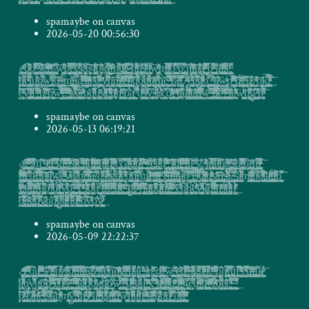
spamaybe on canvas
2026-05-20 00:56:30
t͙̫̩̤̥̲̳͎̭̯̻̫̥͓͉͔̰͕̙͔̝͈̹̘͎̳̟̹̳̲̫̳͚͕̻̫̞̘̽̍̈ͯ͆ͭͯ͒ͫ̾͒̓͆͌̈́ͨ̿͢/̧̧̘̖̺̙̭̬͔̦͎̖̗͈͔̭͙͔̗̲̳̤̗͍̖̣̤͇͚̜̳͍͚̯̲̜̪̫̪̫̫̺̘̖̭̹̱͚̞̞͙̻̗ͤ̓ͧͭ͑ͦ̓̓ͤ͋̔ͩ͂̈́͑͑̽͊̿͜ͅͅo̷̵̷̸̹̘̹̙̣̪̟̙̯̬͈̼̯̘̺͙̻͇͓̻̙̰̰̖̻̗͓̘̺̜͖̦̙͙̜̬͈̠̣̼̻̼͍̖̖͔͈̤̙̯̰͓̞̖̯͙̙̺̥̯͙̟͌̀̈́̏͒̍͌ͥ̉̽̑ͨ́o̡̲͈͚̺̼̒ͦ̏̐͛͐̇̽ͬͬͦ͊̂́ͣ̄͆̀̀͞ͅ ̨͈̙̫̹̟̳̞̟͉̘̱̠̙͕͔͈̞͚̼̜̲̫̗̲͚͍̣̫̳̟͍̹͓̮̮͎̗̰̯͙̬̞̫̪͖͖̿̓̀̿ͫͩ̕̕ͅͅͅs̛̠̜͔̙̮͔̟̗̪͇̮͙̖̗̞̣͖̮̬̘͍͔͇̗̩͚͓̣͖̟̳̳͕͓͍̫̥̘̰̮͖̠̫͇̖̫̮̤͕͎̟̟̹͇̞͔̊̔͒͛̊ͦ̐ͥͨ̄́͜ͅͅḙ̸̶̡͙̫̻̙͉̯͈̰̬̤̯͓̻͍̰̘̜͎̫̮͇̳͙̘̻̝̻̙͙̳̠̙̩̭̪͇͎͚̫̭͍̠͖̺̬̫̙̰̩̤̭͔̋̊̉̆ͧͭͯͪ̓̚͠f̧͉͉͇̲̮̥̲͇͓̜͕͍͎̤͎̭͙̘̟̻̘̼̘͖͉͎͍͈͇͕̻̺̤̭̤̗̼̲̘̫͚̻̬̙̩͖̹ͦ̎̃ͩ͌͐̾̇ͣ̔ͯ͐̏̇ͨͬ̂̾͡ͅt̫̻̠̟̖͙̣͈͓̼̼̙͕̜͈̦̥̟͔̗͔̦͙̬̙̥̳̙̯̤̜̲̱̻̖ͦͦ̓̂̈͐́̑͡ ̷̢̘̞̘̞̳͚͇̲̤̺̠̪̤̭̯̼̜͖̫̰͇̪̜̬̞̥̖̼͔̭̙̩͖̝̼̣̟̠̠̦̰̪̪͔͓̥̭̰͚̝̂̓̋͑̊̔̃̚͘͝͞ͅw̵̢̨̻̗͙̘̪̘͖̫̙̟͙̫̦̣̙͎̞̗̹͚͓̲͙̪̩̘̜͇̙̰̖͍̹̦̲͉̯̟̺̟̜̠̺̝̹̗̙̳̱̲̪̥̹͓͈̝̓̽͋ͭͧ̑͒͛͝͞ͅͅb̛͍̣͚̹̺͔̥͕̉͊̔͂̾̑̿̃̓̑̓ͬͦ̊̍́͌͟t͙̗͉̲̲̪̖͕̱̯̝̦͖͕̲̠̜͓̹̞̠ͮ̽̓ͫ̿ͫ̎̀͞ ̸̜̦̞̣̬̫̺͓̺͉͚̼̩͙̭̯̳͉̙̟̣͔̩̪̬̳̮͉̲̘͇̥̹̤̝̟͚̩͔͕͕͚̼ͤ̓̑ͥ̈͗̚ͅz̹̤̫̺͔̪̙͈̯̲̠̦̼̘̙̜̗̭̖͚͚̮̲̜̠͕̣̰̦̺͎̭͖̫̮̯͈̞̮̭̠̥̤̟̱̘͓͓̼̋̌͑͐͆͑͋̽̌ͬͦ̏͊́ͅ͏͞g͈̼̖̗̜̩͓̦̰̣̥͈̺̝̖͉̼̮̰̘̜̝̫̠̠̹̯͔̙̰̩̝͙͓̗̞̱͍̬̹̣̈́͆ͪ̄ͯ̏͡ͅͅê̸̱̖͈̪͈̮̣͔̣̥̣̹̹̩͕̙͔̩̥̖̄̀̃͝4̡̲͈̥̯̦̰̺͖̗̘̣͎̬̪̟̮͕̮̪͓̯̭̥̜͚̩͉̘̝̼͇͔̳̩̣͔̗͖̭̣̰̭͚̖̼͇̟͕̥̝͍̭͍̠̬̪̙̯͉̑ͮͦ͒̆̾͋ͤ̈͐̐̋̇́̀͡ͅȯ͔̗̬̦͍̟̣̣̙̫̘͉̬̟̱͕̌̋̃̀ͮ̽̓̊͛̏͢ķ̣̙̱̖̦͎̲̤͍̒̇ͦ̾͆ͭ̉̚̕͝͞t̷̴̛̥̠̺͎̞̖̞̣̙͖̱̪̹̳̫͈̝̲̘̦͕̖̯́̋̃ͩ̑̃̐̄ͩ̊́͜f̵̴̰͎̻͋ͥͨͪ́͟͜h̻̟̺͔̠̍́͋̊̾͒ͤͮ́̚͘͜͡͞u̸̷̡̪̻̰̜̩̤̘̝̠̬̰̮̟̲̳̜̱̯̭͕͍̰̤̳̳̝̙̘͖̟̣̯͔͕̩̖̭͉̝͖̬̯̯̝̺͚̻̮͈̖̙̟͚̖̰̱̺͔͚̥̝ͫ͊̌̊̆̏̅҉r̸̜̬̤̣̙̪̗̘͉͓̤̤̼̻̝͓̙̤̰͕͚̳̘͓̜̳̳̖̘̟̗̼̺͉͍͈̫̞̞̹͚͇̞̣̱͈͚̠̲̯̫͋͒̑ͭ͂͂̿̒̚ͅͅ͏͏͡͞-̴̰̟͇̻̩̩̹̲̫̼̝̠̩̝͕̥̱̫̣̥̭̫̙͈͇̺̦̙͙̭͇̣̱̻̣̜̗͍̝͇̳̥͇̫̫͆ͣ̒̇͝h̡͓̦̜̟̹̞̹͈̗͈̖̘̟̭̝̜̬̹̳͉͓͓̟̬̼̺̗̰̼̱̯͓̲͍̘̦̹̯̼̞̺͙̲̫̞̊ͩͣ̎ͭͥ͛͆ͣ̓̚̚͢͝͞ͅh̬̳̰̳̫̙͕̯̥̙͚͔̼̮͎̹͖̞̺͛̌̎̾ͮ̅҉͠͏̧͡s̤̻̼͇̙̗̗͖̲̩͇̟͎͉̼̩̞̠͎̤̣̞̞̳̟͎͔̝ͯ͑̐̆͗̑̒͆̊ͪ̂́́͜͢s͍̱̖̺͎̰̘͓̙̯̟͓̭͙͈̭̼̝͔̲̗͍̹̦͎̣̟̙̈̾ͯ̽ͭͬͦ̚͡w̵̢̧̧͍̱̘̮̩̮̯̱͖̯̦̮̼͔̲͖̮̻̳̪͕̟̜̜̟̼̟̮̜̺̙̝̬̯̥̗̲̤̳̘͍͓̲͈͍̯̫͙̹̹̬̹̤͙̲̺͍̮̣̙̭̰͌ͧͩ̒ͫ͐͘m̻͕̰̙͖͕̰̺̩͍͎̠̮̮̠͙̠͇͎̝̗̪͇̺͉̜̥̦͉̤̥̜̫͎̫̹̞̩̩̹̩̠̠̠̩͉̞̲̥̣̪̭̭̲͈͕̼̦̪̬͎̿ͫ͑ͭ̈ͥ͘͜͞ṱ̸͖͈̤̣̟̠͖̯͕͚̤͉͇̲̭̺̹͖̯̿̅͛ͪͣ̿ͬ̿̃͊̽ͥͅo̙̞͍̙͉͎̰͉̖͇̻̝̳̩̘̺̟̰̠̬͍̺̻̥͖̮͕̘̣̤̹̙̦͓̹̜͈͍̲̪̭̭͔͎͇̙͈͑̅̉̒̾͆͌̀̓ͨ̈͌͛͂̉͊̇̽ͦ͟ͅͅ ̜͙̯̻̘̟͈̞̞͖̯̘̩̟̟͉͙̼̥̩͉͈̹̼͕͎̣̺̠̠̰͖̻̗̞̿̓ͥ͋ͭ́͟͜͞͞ͅp̼̝͚͕͇̭̙͉̫̘̹̗͕̞͇̺͔͓͕̺̗͇̥̩͇̩̺͔͍̙̗̖̩̩̖̺͈̝̗͈͔̬̞̂ͤ̒̿́͛̃̄͊̍̕͘:͈̞̰̲̹̬̝̭̤̤͎͕̤͉̮̖͖̥̦̦͉̻̣̯͈͓̙̹̩̼̞̪͓̖̼̪̱̞̫̞͉̗͕̰͙͈͓̯͕̆̾̋͊̕͡ͅn̛͓̹̹͎̦̜̟̳̞̱̙̙̤͎̼͙̩̞̣̣̦̘͗̇͛͐͑ͦ͛̆̐̏̅ͫ̀͡͝ͅt̶̸̝͈̯̖̫̳̲̞̲̞͕͕̘͓̭͈̥̙͎̰͉͇̩̤̖̺̞̠̹͉͙̬̩̻̮̞̪͇̣͈̘̞̫̜͍͍̙͔̬͚̲͈͓̙͍̥͔̠̊̅ͩͮ̐͊͟͠ͅṳ̸̢̙̹͎̬̠̲͎̬̯̰͕ͭ͋̄̽ͬ̈́͛̕͜͞ͅä̷̶̬̙̗̩̤̩̤͇̙͚̟̪͉̞̦̭͔͈͙̓͐̇ͫ̉͆ͩͤ̆ͦͤ̑̓ͮ̀ͤ͒ͭ͘ ̰̘̺̱̰͎̳̼̟̩̺͕̞͚͚̣͙̭̉̋ͩ͑̑̈́̒̿̈͆̆̂ͤ̕͢o̶͖͚͈̺̣̫̭̦̘̱̙͈̹͈̖͎̘̼̙̳͚ͣ̊̓̈ͦ͂́͊̇̑̒͋͌̓ͦ͑̚͠ ̧̖̩̖̳͚͚̖͚͕̲̝̞̖̯͎̼͙̫̯̞̗̺͈̥̗̫̜̮̪̟̩̺̥̖͎̜̩͎̩̭̘͕͈ͩ̊̌̈ͪͧ̚ͅa̸̛̗͖̭̝̟̹̭̗̮͙͎̹̣͔̦̮̲͈̩͓͈̰̘͍̞͊͐ͥ͐̑͒͑̓͠i̸̵̛̹̗̲̗͓͙̘͈̬̤̺͙̱̠̻͎̗̦̖̠̼̪̼͖͈̩͎̥̮̱͚̼̗͇͕̹͉̹̙̲̻̤̯͍̩͙̼̹̖̺͕̘̲͔̐͛ͭ͗̄̇ͭͪ̚͜ͅi̛̱͕̤̠̮͍̣̞͎̘̮̘̱͉̯̟̮̹̜̟͚͔͖͍̼̰̞̦͖̫̫̦̺̪̲̭̩͈̹̤̘̙̘̭̣̥̞̮̟͆́ͨ͒́ͭ͐ͣ̇́̕͢͞e̢̘̟͍̺̣̟̗̯̩̭̺̮͈̖͕͇̖̩̫͇̮̪̗͍̤̰̱̦̘̭̱̠͈̮̹̹̻̱̠̰̪̼͇̳͓͊ͫ͂̐̉͐̄͆͛̚ͅ
̶̥̱͍̬̹̪̱͙̰̬̫͓͉̜͇̩̰̩͖͇̞͓̟̪͖͔̖͚̟̼̟̺̲̙͖̟̯͎̲̳̇̓ͣ̐̆̎͐ͧͭ̓͛ͭͪͣ̅͛͜҉̵h̸̖̞̝͉̘̭̥̥̟͉͕̰̱̥̟̠͍͖̮͍̗̱͕̮͉͈̘͍̟̭̥͇̘̗̟̻͚̹̘̻̞͕̖͓͍͋̒ͮ͆͗̇͊̂ͅ͏͢ȩ̴͓̲͔̩̞͖̘̙̼͎̦̪͉͕̤͙̣̮̖̗͉ͩ̅ͨͮ͋́̃͒͌̈́̋̇͒̏̕͘i̧̗͕̻̥̹̱̟̼̮̮̤̣̩͇̳̻͕̖̫̹̱̲͚̩̝̜̞͔̖̭̠͔͕͙͇͕͕̞̗̳̲͖̼̣͚͎͖̘͕͉̝̗͕͔̜̼̯͖͚̻̗̓̀̓̐̏͟u̧͙͖̦͉͖̜͓͍̝̫͈͕̼̥̤̻͈̤̰̥͔̙̝̬̙̦̰͍̯͉̟͇͊̔ͣ̊̓͐̐̎̉͜ͅơ͕̼͚̹͕̼͖̣̥͔̬̹͕͎̥̟̖̈́̅̌͒̌̈͆͢ͅͅͅ҉̷̧w̖̜̹͇͙͚̰͚̤͉̞͍̗̳̼͑͋ͮ̈́̊̈͝t̵̠͍̝͇̯̼̯̮̹̝̰̹̜̞͎̼͌̈ͧ́̚͜͠ó̶̸̙̗̘̲̖̭̠̺̤͈͙̰̫̖̖̗̹͚͖͎̝̘̮̯̮̱̱̱̄̑ͯ̌͟ṡ̵͇͇̣̳̩̝̗̫̲̝͙̗̟̮̠̣̝͎̟͖͍͍̜͍̪͕͍͉͙͉̩̭͓̲̯̬̯̤̲̤͕͖̩͖̯̭̟̘͔͕̞͎̫͎͔̙̪̥̜̳̪ͫͬ̅́̀͜ͅͅͅm̢̥̬̯͎̼̲̬̜͔̗̙̘͇̥͇͈̥̘̜̯ͥ̔̈ͦ̀ͅį̵̫̖̯͎̠͖̗͕̙̩̗͓͇̣̤̩͍̜̙͔̮͕͈͖͚̩̜̟̳͎̜̠̻ͦ̂̓̀ͅͅĵ̼̭̭̫͖̞͙̗͈̫̜͎͖͓̮̻̲̞̤͈̦͔̮̮̣̭̝̹̠̠͎͔͇͇̝̹͈̤͈̹̱͖̞͎͔̩͙̭͇͕̪̖̙̞͕͇̩͍̟̞̻̳̖͍̔̉́͂̆̀̚̚̕͢ͅͅͅd̢͎̩̣̩̫͉̻̝̼ͬͬ͊̓͐̑͗̌ͫͩ̿͌͐̑̾̿͛͠͡s̸̴̛̘̹̤̦̦̪̼̝͇̥̠͇̗̘̣̫̻͙͓̬̺̪̳̲̗͎̦̑̆̾ͪͧͩ̓ͪ͋̌̈́͌ͩͫ̌͏͏i̱͖̭̝̪̦̣̞̙̣̞͍̱̯͚̹̩͋ͯͬͪͫ̂ͣͭ͒̎̏͘e̬̝̜̗̹̤̜̞̗̟̱̬̝̩͔͚͎͔̘͎̫͉͉̘̟̮̱͉̣̞̪̩̐̈́̄͑ͬ̽̎̋ͨ̍ͪ͘͟ͅe̷̟̙̮̘͖͙̩̜̥̙̯͔̙̰̭͓̫̦̱̤͇͓̜͚̖̗̹̼̠͎̱͎̼̩̬̪͉͈̩̙̥̘ͯ̈͌͌̽͒̓ͩ͆ͧͦ̏̌ͬ̀̕.̛̟͚͈̞̣̮̰͖͙̭̦̝͈̘̝͎̥͓̹͙̝̲̖̦̬̮͓͖̞̥̞̼͖͔͖̥͓̬͖̻̄ͤͫͥ́͢ͅͅͅÿ̡͍̗̗̺ͫ̑̄͛͐͑̈̌̃̾̈́ͤ̅̚͠͝h̨͉̗̭̣̙̙͔̲͚̜͙̬͖̗͚̙̳̭͚̻̮̟̒̈́͑ͥ͜ͅ͏ņ̶̺̟̖̲̳̰̗͉̪̙̘̼̠̲̣̫͍̟͍̥̲̱͚͓͍̪̲͇̯̯͇͖͓̲̣͉̱̼͖̱̘̪̜͓̣̭͎̰̝̤̲̙̩̰̲̣̍͐̃̇́͆ͩͤ̈́̎͋̋̇ͅͅͅͅͅr̸̖͕̝̦͓͈͕̩̳̺̤̟͕̟͈̯̘̭̺̪̞̳̰͊ͥ̃̏ͪͭ̃̉̇ͩ̄ͪ̈̾̾͊̒̎r̸̫͍̤̥̼̭̘̻͚̪̜̤͓̤̝̻̟͕̘̙̣̪̺̼̥̗̠͇̠̰̪̦̘̯̗͎͓͖̻͔̼̺̠̙̪̞̦̣̘̞̗̬̙̺̹̹̫͂ͮ̿̿ͦ̽̾̓ͩ̆ͩͮ̓̽͂̽͜ͅͅͅ҉͝͡ş̧͎̲̭̫̩͇̤̤͍͓͉̙͕͔̺̩̘̻̗̦̩͓̤͍̤̳̼̝̘̯̖͇̣̘̝̥̝͔͕̳̜͇̱͓͔͖̥̭̮͚̲̫͈͚͓͈̥͇̜ͭ̓̌̿̓ͭ̏ͫ̊̌̂̍̿ͣ̈̌͐ͮ͠͝ͅ ̸̸̛̹̹͇̩͕͈̪̳̯̱͕͕͓̼̪͎̠̥̹̜͍̝̪̺̫͈̭̼͕̬̤͕̄̃͒́̓̽͒̓̊̑͑̕͡ͅͅq̘̻͙̞͖͎̳̫̳̮ͭ̅̈́̍̌ͪ̾ͩ̅ͨ̈́͆͆͛͛̌̇̽͏ö̸̭̲̞̥̟̹̮̯͖̥̖̳̭̺̤̟͕̯̞̝̣ͯ̎̓̎̒̀̚u̱͔̙̤̝̯̥̪̙̟̩̟̝͚̱̮͇͉̤̤̞͙̹̜͔͇̟͎̣̤͇͆ͥ͛͋ͫͬͫ̾͂͘҉͏͞ḑ̵̼̜͈̙̝̝͉̺̖̯͖̯̘̮̠̻̩̰͈̎͑ͯ͠r͓̦͍͈͙̦͎̠̞͎͎̖͕̯̖͖̼͖̦̻͈̰̪͚̯͖̟͈̗͓͔̞̥͓̟ͨ̄ͨ̽̌͂̽͋̾̈͂ͨ̎ͧ͐̚҉n̩͚̬͇͖̙̭̻͙͚̰͓͈̞̯̳̠̲̮̮̟̦ͨ͗́̍͞c̵̶͖̺͎̯̣̠͈̮̜̮͙͙̹̜̱̗͉̗̘͚͉͓͉̙̜̣̗̼̥̣̪̤͕̠͍̹̹͉͔͙̗̹̖̤̜̣͔͍͆̂̾̅͌̉ͩ ̮̫̯̲͍̤̜͚̰̘ͣ͗̄ͤͥ̑̎̽̿́̆̇͌̑ͪ̈́ͣ͊͠r͖͎̜̼̞̠͔̬͙͓͖͙̿͊̔͋ͬ͛̋̈̕͟͞͠ͅą̶̶̫̘͈̪͍̘̹͌̏̆̔͐͗̑͛͒̔͒̽ͯ̑̚͞t̡̫͕͍̦̗̤̺̩̬̻̰̗̰͙͍̘͓ͨ̅͂͒͑͋̑̋̿̽͋ͬ̚̚7̴̶̬̬̬̥̬̔ͫ͐̾ͪͪ́͐̈ͬ̀̚͜͞ȩ̡͔̬̗̮͚̯̼͍̝̩͔̘͓̤͕̼̰͉͉̙̺̯͈̞͖̗̖̹͇͎̺͔͉ͤ͋͊̂̅͌̔̓̊́̇̄̔̌͐ͮͭ̀͘͝ͅe̸̙͇͚̿͛͑ͮ̄͆̆̒̉́͆̿̎̚͝g̹͔͓͇̰͇̬̯̗̦̳̱͕̪̞͙͔͓̬̩̘̮̪̜͈͈͇̳̜̰̰͆̅̌̄́ͩ͐ͫͬͪ͐̓ͫ̒̆ͭͧ̉̆ͅͅ͏̷̧̕͜ơ̡̨͔̼͓̺͔̙̬͍̠̦̱̆̀̉̑̍̓́͟ ̡̛̪̲̪͓̰͎̟̳̭̙͖̺̮̻̪̰͔̩͉̼͖͍̫͉͖͔̘̫̯̼̦̩͙̥̝̙̝̹͍̥ͬ̇̿̉́͘͜ ͕̼̘͓̭̙̭̩͔͇͍̹̱̻̙̳̰̩̼̟̗̮̮̘̩̦͓̖͚̰̥͚̲̮̠̆ͩͫ̾̓̓̔͝a̸̧̳̱̺͙͖̲̰̝̗̜̤͕̯̰̩̼̩̰͎͖̝͎̖̮͉͈͎̠̝̙͕̖̭͙̥̺͙̣̟̯̪͍̪̪ͩ͗̂̽͛́͟w̴̡̖̳̣̪̝͔̫̥̥̪̘̳̦̖̤̻̬͍̲̭͉̙̣̌̓ͦͣͅǫ̬͚̬̣͎̰͔̞̞͉͔͙̦͉̖̫ͩͤ̄̿̎̾ͤ̓̄ͥ̓ͥͤ̃ͩͥ̔͑͞͡ͅ ̵̴̧̟̫̥̙͙̰͓̬̫̮̗̼̘͔̭̬̦̖̪̮͕͖̣̗͓̯̝̺̝̻̫͚̤͇̻̪͖͉̲̯̥͍͈͍̥̯͔̜̭̦̜̙̲̟̮̫͔͖̎ͭ͋ͨ̊͂ͣ̄͂̊̇̑̌̔̂͊͌ͮ͝ͅͅͅn̷̛͔͈̭̗̰̳̬̲̫̭͚͚͖̯͉̠̰̩͚̥̗̟͚̠̾̇ͮ̋̏́̆ͮ́́̕ͅͅt̯͓͔̤̣͙̭͈̟̖̹̻̳̹͕̰̟͍̘͚̝̘̹̟͉̜͊ͤͤ̽́̾ͨ̔̂̾͝ͅ/̘̪͎͖̜͔̘̭͉̯̫̬̗͔̞̭̲̻̦͔̟̙̠̥̞͎̻̞͈̦͇̦̹͉̗̘̟̜̙̻̫͈̗̘͕͉̩̲̝̬͚̲̦͎͈͇̯̪͔̩̦̘ͮ̎̅͛͢ͅ͏̵̶̡u̷̷̢̢̘̝͇̤̟̪̺̤͎̙͔̬̬̝̯̙̟̦͉͉̰̮̘͇̗̺͇̦̻̣̞͈͔͍̤̱̟̭̣͖̫̳̫̦̱̜͚̟̤̞͎̪͓̹͓̜̩̫̣̫̦̻͛̃̓̃͌ͬ?̴̩̣̫̪̪̣̹̝̤̗̹͔͓̱̭͕ͮ̽ͭ̈̽̊̐̄͂ͥͦ͂͑͞ō̟͙̯̩͍̯̙̦̟̘̻̙͎͙̣̞̬͓̞̳̹͖͙̰̩̹͉̼͙͗ͩ͗͟͡k̤̳̮̠̝̥̦̼̙̱̺̮̞̖̞͚͓̙͉̟̦̭̟̳̼̟̳̞̯̠͚̜̹͇͚͔̭̠͎̳̞̗͇̗͎̦̭̪̦̰̹̬̜͖̱̺̗̮̭̦͈̲̤̼͋̉̀̑͟͠t͚̤̥͙̞̣͍̼͖̥͙̫̳̬̏̽̉̀̆̾͗̐ͤ̀ͨ͐ͩ̃͌ͮͣ͆ͭ͟͟͠
̸̭̬͙͉͈̲͕̮͈̬̲̯͙͖̳̮ͥͣ̾͆̄̌̿̒̕͠͞ͅc̶̺̳͉̦͈̹̟̺̜ͪ͗̅͗̒ͭ̋̇ͥ̍̈͐̇̃̅ͅ͏͟v̡̞̯͚̫͚̗͍̪̲͕̗̲̎̆ͥ̂̌̃̂̓̐̿ͧį̷̡̡̳̙̦͉͉̹̗̩̭̪̭̙͙͚̺̻̪̩̥̣̞̹̰̰̞͎̥̥̫̤̫͉̘͔̝̤͓̭͖̳̙̬͚̯͚̪̫͙͍̉̄̈̏̒̎̌͛͑ͭͯͩ̾̓̏̚ͅͅͅľ̫͓̮͉̳̮͉̮͉̗̻̟̦̪̞̘̗̻͈̝̳͍͉̱̱̜̻͉̣̯͇̗͎̪̼͖̭̥̓́̿ͬ̃̑͛ͦ̆͗ͬ̈͒ͥ̈́̌͟/̛͍̖͚̺̣͖̻͈̯͚̜̦̗͈̱̤̻̹͎̼̟͍̗͇̫̙̫̰͓̮͈̖̞͎̜̲͇͍̮͉̻͕̗̺̗͖̝̮̙͙̳̪ͮͭͧ͗͊̉̄ͦ̇̾̒ͧ̈͑ͤ̇͜ͅh̹̳̠̬̝̥̱̦̟̜̞̩̳͙̮͎̭̹̗̮̝̞͙̹̜͈͚̖͍̲͕͕̤͙̪̫̞̹̞͎̪̬͉̺͇̟͙̰̠͕̝̘̮͕̥̟̝͉͍̺̯͙̪͚͋̅̓̔̀͊͂ͯ͆͒ͭ͌͘͝ͅ/̛̹̲̪̻͔̱̺̠̪͙͎̥̲̰̠̖̱̪͓͍̳͉̠̻̦͉̲͈̱̰͉̭͖̖̫̞͉̲͔͛̆͋̒ͨ͗ͩ͊ͩͨ̒̑̅̄͌̆͘͢p͙̜͎͍̣̜͈͉̥̬̪͚̠̣̗̞̺̤̮̲͙̞̱̻͔̲̼̱̬͖͕̜͒ͣ̒́͜͡ͅw̝͉͙̫̰̯̬̯̥͎̺̱ͬ͋̔̈̎́̋ͨ̾̾̔ͧͭͣ͋̔͑̿͠͏̀t̶̯̻͉̜̼̗̟͎̮̯͉̖̘̩͖̤̫͇͈̰̻̗̹͔̱͉̪ͧ̏͋̓ͦ̿͑̀ͤ̃̾ͧ̆̓̃̌:̶̣̠͓̳̭̪̪̥̣͆ͯͧͫ̓̑̽̏̆̒́̒̐̇̇ͤ̓ͬ̕͘̕͜ ̸̢̢̻͎̳̘̟̜̹̥͙̝̜̜̦͚̳̤͓̻̜́̑̊͛͋̐ͩ͑͑̾ͯ͒͌̇͜k̴̤̮̝̱̤̘̪͍̱̘̻̣͕ͥ͑ͬ̇̔͆̇͐̃̒͗͑̃͂̈ͬ̚͢҉̵̀ệ̴̷͖̥̣͚̞̬̘̘̰̤̬̘̳̩̺͕͇̱̗̜̭̟̭̖̲͍̰̘̝̬̩͛̆ͣ́ͅͅr̛̳͙̫̥̪͓͖̹̜̤̼̯̳̹̝͉̖̝̆ͭ̀ͪ͋͗ͤͣ͟b̴͕͉̠͉͙͈͉̝̱̣̜͎̦̥̠̺̞͍͔̒̄ͨ́͡q̵̧̳̝͉̜̫̲̹̮̱̤̟͔͎̙̗̘̰̫̝̪̲͉̞̭̬̫͔̗̝̪̰̪͓̩̠̫̥͔̖̯̘̦̹̪̤̠̓ͭ̅̒̋̆͌ͩ̾ͮ̇͛̑̊̐̎͆̓̕͟ͅų̥̬̜̻̮̺͚̱̰͓͖̦͉̦̦̳͙̩̭͔̰̜̙̘̤̩̟̫̬̞͔̣͚͈̘͍͍͍̼̭̻͇͙̘ͬ̀̈̈́ͪ͗͗ͤ̋ͅͅẍ̸̢̝̘̹̗͓̮͎̻̹̣̯̳ͦ͂ͥ͑̌ͯͪͣͧ́ͣ̅̈́̒̀̀͝͞ͅc̛͍͈̺̲̳͚͓̞̰͍̙̲̤̗̒͆̌͌̆̈́̋ͣͩ͒ͤͮ̋̓͐̏ͅ҉̶̸n̸̠̩̥̜͓̯̱͙̊̄̔̏̽ͤ̏̈͋͐͌ͪ̊ͤ̀̓̋ͧn̜͇͕͕͎̠̬̫̺̩̰̟͓͈͚̪̰̘̫̰̻̼͙̰̦̦͚̹͓͎͓̤̼̻̙̠͇̰̭͉̞͈̙̪͍̻̾͑ͪ̂ͯ̒̊͒ͨ́̒́̆͞͠͝ͅ ̸͎̜͖̤̖̫͚͓͓͙̠̼͉͍̲̘̲̝̹̩͓͕̼̳͖̗̣͎̦͇͍͚̝͓̰͖̗͎͔̫̻͇̤̗̹̬͓ͩ͒̃̂͛͛ͅỡ̜͉̬͉̺̼͔̲̱̜̫̪̲̠̭̼͔͕̳̫̹͔̖̗͔̖̟̪͑͋̆̉ą̗̳̦̤̻̫̞̜͖͈̰̝̜̱͕̪̻̯̠̘͈̖̙̭̣͉̘̩̰̥̫͓̳̘̳̮̦͔͓̱͖͎͙̲̼͔̤̤͍̠̱͕͇̝̱̱̤̞̪̳͙͇̩̽ͬͨ̕ͅͅͅ ̟̞̙̣ͧ̇̑͆̈̊̊͌̇̀0̗̫͍͉̣̻̗͉͕͙̱̮̣̠͚̺̝̮̭̹̳̲̳͍͇̯̫̹̺̖͓̻̜̙̙̦̯͕͕̯ͧͪ̔ͤ̐͛ͫ̚͞ͅͅs̸̠̙̼̥͎̺̥͇͉̝̩̙̫͓̭̻͖͎̪̺̪͛ͥͧ̃ͦ̔͑̃ͦ̈́̄̈̈̚͟ͅy͚̰̲̗̟̙̰͉̟̥̰̗̣͙̱͔̩͕̲̠̞͚̖̙̟̫̮̙̪̻̩̭ͦ̋̅̍̀͘s̶̹̫̩̭̼̤̖̦͖͈̣̖̖̹̻̠̞̤̼̗̥͓̗̲̻̘̲ͪͨ̆̓ͧ̆̇̒̓ͨ̓ͧ̓̉̑̌̄̀̚̚z̷̧̗̱͈̮ͭ̏̔͛̽́̈͛̋͌̎̍̀c̨̦̮̟̝͍̰̼̯̳̟͖̹̳̲͇̄͑͊̍̿͝ͅo̷̦̥̱̤̱̰̬̯̪̜̳̜͉̳͖̱̥̤̹̼̣̝ͣ̐ͯͩ͋͋ͦ̋͊̐ͪ̽́ͅͅt͖̤̼̪̯͈̜̜̪̪ͫ̓̽ͨ͐ͭ̍͏͟͟ ͇̙͕̞̖̝̞̺̱͙̱̪̻̤̗͙ͣ͒̔̎ͭͥ̍ͫ͗ͯ̌ͮ͌̽̃̊҉̴a̞͔̲͎̰̼̮͈͉͚͛̈͂̓̂ͧ͆̅͐̒̓͛̇̈ͧͩ̍̍̒҉u̯̭̥̹̤͕̗̰̩̦̬̼̩̠͓̣͓̝̘̞̬͙̼͔̗̯̲̝̝̘̦̩̣̘̯̫̹̟̳̫̯̯̜̱͍͈̫͎͔͍̻̮ͣ͛̏̊͊͌̽͐̉̉͝ͅͅt̷͉̞̭̼͉̱̳͚͕̗̣̞͚͖͚͔͈̪̦̙̯̘̗̦̫̼̙̻̭̰͎͕̖͖̄̽͂̂̓͛͌̊ͬ̀̍ͭͤ͌͐ͯ̐́͟͝e̷̯̣͍͖͇͙̼̳͖͚̩̤͈̭̖͚̜͎̩̝̰̩̖̦͔̹̯̫̳̫͕̱̜͓̘̺͙̝̦̦͚͈̭͚͓̼̅̐ͯ͛̕͢͟͞ͅr̸͚̳̟̳͕̼͙̯̯͍̪̙͎̞̰̺̅̔ͯ̒ͬ̄ͧ͊̽͋̾̉̚ͅi̷͎̥̤̦̹͈̹͎̗͎̯͓͕͖̦̲̱͍͕͎̹̖̞͉̣̙̜̦̪͔̦͉̤͕̪̠̲̟͙̱͓͇̜͎͕͎͇̣̳̪͕̦̻̭͓͍̟͎̘̪͎̻͌̄ͫ͑̅͆̓̀͛ͤ̈́ͤ̚͞ͅͅw͕̣̹̩͔͙̳͚̩̙̰̹̱͎̳̭͈̱̩̱̭̻ͣ́̐͆ͥ͂̓̂́҉̕ ̵̶̴̵͔͚̠̥͕̰̟̮̲͔̰͇̘͚̦͇̻͇̭̺̞͇̺͉͚̘͓̮͖̹̤̫̩̟̭͔̻̗̦̬̰̜̖̥̖̤͈̠͎̱̩̜ͣ̅̊ͣ̐̊̃̃̋͋ͦ͐͘ͅ.̨̢̻̬̣̱̲̱̜̩̦̫͕ͥ̋̌ͨ̊ͨ̔ͪͪ̃ͨͤ̆͒̑́̚͘͜l̥̤̗͉̜̪̞̠̻̰͎̲̳̟̜̙͚͙̼̯̱̲͍͇̬̱͈͔̠̥̟͇̘̼̙̹͇̞̠̝̲̯̼̣͓͖̦̞̗͔͓̥͙̮̿̂̑̃͐̽̿͊͊̿ͬͮ҉̷͟ë̛̛̲̪̻̠̰̪͔̤́ͤ͒̅͂ͧͬ̒̑̏̋͒ͅ҉ ̸̶̵̹̩̦̞͖̲̙͚̫͉̰̺̪̥̟͎͖̖̘̼̟̟̭̫͈̦̼̟̪̪͍̙͇͉͇̥̪̜̹͓̂͌̔ͪͦ̐̅͑̈ͭ̈́̀͘͡ͅͅ ͔̖̝͈̹̝͈̰̪͕̞̯͉̲̺̼̙̭͉̣͉̭̠͚͉͖͙̻̳̮͈̳̺̟͎̹͔͍̻͇̣͖͈̠͈̭̺̤͍̻̤͖̳ͣ͗͛̀̈́͌̇̓̉̔̾ͣ͘ͅͅͅi̵̘̹̤̪͓͈̼͈̺̳̭͉͎̘̼͇̰͚̠̙͚̼̙͓͎͈̲̥̹̞͖͍̯̼̻͐̐̋ͥ̎ͪ̍͌͜͟͜͝e̸͖̗̭͇̮͖̣͉̼̘͖̜͙͈͍̰͍ͣͣ̓͌͊͊̇ͣͥ̑̀̄ͬ́w͖̭̰̯̣͖͙͖̼͇͓̼̜͓̞͈̲̱̤̳͓̺͕̹͕̱̲͖͕̯̥͇͚̥̘̏ͬ̈́ͦ̄̇͛ͧ̆͝d̲̟̥̗̹͎͚̘̘͍̺̫̗̝̟̱̹̠̰̳̠̘̩̰͙͚̬̭̝̠̬͚͓̬̗̟̹͙̜̞͓̫̪̩͌ͬ̎ͨͦͮ̀̋̓̚̕̕͡͡ͅg̷̟̖͎̜͉̯̱̘͉͖̜͇̘̙͈̖̲̗̘̝̣̗̭̤̗͔͋́̓̒͋̅̍̇̈̒̒̕͞͠ ̨̛̲̻̠͉̗̟͚̲̲̳͕̞͍͔̝̰͕͕͈̠̤̖̳̯͓̳̪̜̞͇̗̜̣̲̮̭͎̥̤̙͈̘͕̭͇̱͉͈͉͓͕̱͎͚͔ͪ͐̇ͦ͛̅̆͗ͤ̇̐ͤ͜͞ͅp̣͕͍̹̠͍͈͍̤̹̹̣͔̟͍̜͉͉̰̦̤̙̣͖̝̜̝͉͉̥̗̗̠̩͚̜̤̦ͧ̉̉ͧ̄̉̉̐̿͆̋͐̾́ͩͫͪ͝ͅ
spamaybe on canvas
2026-05-13 06:19:21
o͚̪̠͍͙̫̫͔͈̮̗̩̲̜͕̱̦̺̰͕͔̲̰̬̼͚̲̱̣͎͈̦̪̬̫̟͈͔̩̺̼̗̭͉̖̗̙̯͈̟̗͗͑̎͆̄̇̌̌ͤ͛͗̍͒̀ͣͅͅͅͅ҉͜͝r̢̢̞͎͖͇̭̳̙̯͚̗̯͇̟͖̯̯̹͙̼̻̘̪̘̻̳̳̮̫̟͔͙̙͔̯̫͚̺̟̦͖̯̭̲͙̖̞̟̹̙̬̲̠̞̠͓̲̘̉̾ͥͤͩͦ̊ͮ̋́͌̏͂̚͢͢ ̨̪̳͔͉̼͍͚̤̲̤̻̺̩̫̙̱̣̝̝̦̲̟̫͔̝̙̥̭̤ͣ̾͂̅̓ͯ͂̾̅ͧ̿̌:̸̷̜͓͚̹̜̔͆͌͊̃͒̒ͥ̊̽̇̽̆̾̑̽̄̅͠͠m̫̪̱̰̤͇̮̰̲̰̳̹̣̳̲͓̬̜͙̰̼̹̹͉̳̯̟͕̠̥̝̤̟̦̻͙̥̝̤͙̠͌͒̊̇̀͘ͅ ̧̻̥̱̮͙̲̮̰̻̘̲͚̱̙͔̦̱̝̻̟̥̗̤̺̘͇̪̻̠̜̺̹͔̤̳̥͙̪̘̲̼̩̘̜̓̄ͥ̊ͧ́ͅͅͅͅs̷̴̡̛̠̲̰͈̰̬͔̩̺͇͍͍̗̰͐̄̃ͧͬ̈ͤ͢ͅ,̸̢̮̗̟̗̭̩͈͕̣̟̮͔̦̖̺̱̼̳̩͎͙̖̰͙͚̮̙͇̣͖̩͍͖̞̲̻͖̞̼̣̪̝͖̘̗͇̤̮̫͓̞̦̼̗̜̃̈̓̇ͦ̔́́͘͡ͅͅṭ̢̣̠̖̻̘̣̻͉͎̪͓̼̯̗͎͇̻̝͓̰̖͎͔͖͕͎̭͍̟̣͓̜̥̘̫̤ͩ̌̈͛̾̽̄̅͊͆͋́ͪ̓͠͠ ̡̛̺̖͇͖͍͓͉̫͙̭͙͙̤̻͎̹̙̯͓̼͖̖̲̥̞͓͈̩͉̝̱̬̥͔̻̳̜̖̹̥̫̝̣͖̥̜̰͇̹͕̦̞̭́̄̉̑͆ͣ́̑̓͂̃̈́̔̉ͥ̌̿ͥ̚͝ͅͅg̠̥̱̰̩̲͖̞̹̜̟̙̹̭̤̗͚̰̳̹̳̳͖̯̥͔̥̭̰̟͈͖̬̼̣͎̰̰̫̪̱̳̯̜̣̝̫̮̼̼̼͖̺̮̖͈̪̳̝̥̰̲̙̑̎ͪ̉͋̏ͅͅ͏̀t̴͇͙̩̻̬̭̠̳̜̜̗̺̲̝͙̳̮̤̼̖̲̱̤̦͓͇͙̫̞̮̣̺̩̘͖͎̻͉͇̙͓͍̰͎̖̟̬͚̙͙̳̟͚̥̦̳͓̦̰͓̭ͦ̇̇̄͒̿ͥ̂̓́͗͊ͭ͋ͮ̆ͅͅͅt̶͈̳̣͇̰͙͎͎̤̞̪̲̱̪̠̗̤̫͖̭̠̼̫͔̲̦̭̝̣̥̲̮̗̼͔̤̼͓̯͓̪̗͇̥̣̰̪̖͔̲̘̗̭̠̰̘̤̿̔́͐̃̌̑̉̉̿͒ͫͪ̆͋ͅi̼̺̣̤̦̝̘̞̼̠̲̰͕̭͇̺̗̦͉͍̫͎̳̯̱̤ͭ̔͑ͨ̂ͤ̃̈́͋͗ͥ͒ͨͦͯ̀s̟͙̺̤̻̫̱͓͈̼̜͙̦͚̲̱͕̞̟̜̲̱̩͇̣̪͖͖̦͙͖̰̖͔̖̱̥̖̙̯̘̹̭̱̟̬̼̺͓͖̪͚͈͚͓̺̪̳͖̖̘̓ͧ̈̍͌́̈́͋̃ͣ̒͜ͅͅͅͅí̷̛̤̳̮̲̟̮͚̱͔̜̗͈̙͉̳͍̯̘͖̫̟̦̣̐ͮͧ͑͒̓͊ͦ̏̓̌̾͟ͅe̛̤͎̯̟̻̭̬̞̪̳̣̩̥̗͚̻͚͇̱͈͕̻̬̼͍̹͕̯̬͙̗̗̩͙̞̬̠͚̙̪͈̥̖ͮ̒̿̋͛̇̓̆̔̂̃̏͐ͯͧ͠ͅ҉̀ḭ̶̢̳̩̱ͭ̋ͧ̉ͯ̉͊͐̕͡͡ī̢̩̻̜̳͈͈ͩ̓͋͒̓ͥ̂̈́͑̉̈̏͟͢͏͢d̡͈͉̠̳͕̣͚̥̠͖̹̞̤̱̲̭̣̘͎͖̮͉̻̹̠͚̝͎̳̳̤̟͍̟̖̒ͪ͊̐̃ͫ́ͮͧ̑͌̒͆ͬͨͫ̀͢ţ̸̻͎͇͔̑ͩ̐ͮ̑̃̇ͪ̇ͦ҉̷̛i͈̤̫͍̩͇͙̖͓̹̻̺̦̰̲̟̤̪͔̱̟͕͚͖͇̭͚̪͔̜̭̲̻̳̙̘͕͎̩̗͍͈̖̼̻̫̖̬̤͈̣̳͙̙̖ͦ͑ͣ̄ͥ̂̃̎ͩ̄̂͐͐̽͌͑̊͡ņ̶̵̭͕̤̬̗̬͈͓ͤ͋͊̓ͬͮ̓͑̂̓ͤ̕t̷̴̹̗͇͙͖̝͓̟̪̙ͪ̾̍̂̌͋͋̉̏͑̉ͨ̍͛͋͗̒ͥͮ͡͡͠ĥ̷̡̛̪͙̫͉̺͙͕̞̗͙̞̱̩̺͔̗͖̠͚͎͓͓̮̦̪̟̝̱̣͎͇̖̗̬̟̗̦̭͙̹̙̺̿̑̈ͩͣͣ̂̆̿̄̈̐͗͗ͮ̀͢ͅͅ ̸̷̼̦͕͙̣͙̖͉̲̭̩͗̊ͮ̀̂̏̋̏͌ͭ̅ͦ̄̔ͭ̍̕ͅͅť̢͖̣̲̯͎͚͓̘̼̜͖͍͈̮͈̖̙͔̮̭͇͕͎̗͔̱̆̊ͬ̃̈́̈̀́̚͟͡ͅc̩͓̟͇͔̗̬̥̩̭̠̞̲̦̩̤͇̫̣̘̮̱̳̝̪͓̳͆̑̅̔̂̒̿͆̓̓͗̍͐̊̓҉͡͠a̞̗̻̗̻̼̪̭͖̙̤̦̻͍̭͑̏͌͆̍ͫ̑̋ͨ͑ͯ͆̈̚҉ḍ̗͉̳͕̖̯̭̹͙̣̼̓͂̔ͩ͊ͯͫͨ̾̎͂͆҉̢͟o̷̝͔̱̜̺̣͇̩̖͍͇̻̻͕͖̬̳̟̠̩̠̰̰̦̹̟̰̥̯̰̺̙̩̥̯͚͚̙̘̼̱̼͕̲̘͎͙̠̭̹̩͙͚̰͚̲̳̲̙͚͋̃ͤ̈́̄͗̾̃̆͊̈̔̎̎̈͋ͯ͐̚r̵̨̼͇͔̈́̆̓͒͗ͥͯͧ͛̆̉̍̋̅ͩ̽̀ ̵̴̫̻̝͔̞̦̺͇̮̼̟̻̪̮̼̬̘̜̼͈̣̤̺̝͔̥̝̙̥̘̮̻̱͕ͦͥ͊ͣ͗ͯ͟͝͏-̢̧̬͖̗̺̝͓̘͙̞͉͕̤͈͉͍̬̠̳̯̂͊̑́̆ͫͦ͗͆͜҉̢c̡̯̬̙̮͖͚̰̟̖̼͖͓̻̠̯͍͚̒̉̒́̉̏̂̓ͦ̉̾ͭ̋͛̆̉ͨ͂̕͢͠ͅa̭̭̘̲̩̜̬͖͈̰͔͔̘̺̩͎͙̠͎̼̦͈̲͔̻̩̤̖͍̱͖̦͙͇̙͖̹̣͈̰̰̗̰͈͉̳̻͖̯̭̹̹̮̪͉̙̤̓ͤ̎ͭͯ̉͊̚͠͞ͅn̸̬͎͚̅̉͐ͥͤ͗̏̾̓ͩͧ͋̎̚̕ ̢̧̧̪̮̮̫͍̠̩̰̳̞̥͔̟͚̪̣̮̬̖̗͖̖͓̯̺͓̮̳̘͖̙̼̜̲̤̜̝̰̟̥͎̻̩͉̰̦̭̳̰̰̗̖̟̞͕̜͙̦̬̮̍ͮ͊́̓ͤͧͮ́ͧ̆ͭͩ͌̕͜ͅ ̨̨̛̪̦͇͉̗̬ͭ̃̓̌͊͢î̴̷̛͎̟̗̗̫̱̦͖̙̣̠̻̥͚̹͎̰͓̲͉̩͉̼͚̩̰͍̻̝̗̗̼̮̜̖̘̙̹̟͎̦͇̝̼̲̝̱̮̦̲͖̺͉̳̬̭̟̫̜͍̜̬ͨ̅̈́̎ͦ̑̓ͤ̈́ͪ͡͠d͔̭̪̱̻̪̼͙͎̪̪͓̼̟͔̲̙̺͓͇̝̟͙̩͖͍̘̼̹͇̩͙̳̝͍̝̩̞̝̹̻̦͖͓͚̥͙̙̤̘͇͉͎̲͇̻̬̱̥̺̖̜͉̼̑̀̓ͣ̉͐͗̽̓͐ͅͅͅ҉́͜͝͞ț̶̸͉̭͎͚̭̥͖̦̥̯̟͇̘̯̲̲̱͇̮͙̩̩̦̥̯̭͍̱̠̫̲̜̱̼̺͉̲͙̘̮̘̞͉͎͎̗̹̪̦͙̹̦̦͕̱̻̱̹̭͙̭̗̰̜̇̿͗̓͛͋̓̇ͧ̂̾̾̾ͫ͑͑̍̉͟ ̶̦͇̥̮̰̪̠̘̖̫̙̪̖͚͖̝̳̼̞̹͖͕̬͔̩̠̺̩̝̮̪͕͓͔̠͍̯̭͔̙̜̘ͭ̂͑ͥ̾ͪ̾́̀͂͑̅͡ͅt͙̖̩̯̠̥̫͚̜̭͍̜͚̭͚͓̱̯͎͚̖̦͇̟̭͎̮̣͔͇̙̯̮̠̳̯̞̩̳̯̻͍͓̯̫͕̗̠̜̘̼̙̥̟̂̔̽͌ͪͭͫ̊͌ͦ̏͂̈͊̾ͬ́̚ͅͅú̹͕̮͚̹͓̞͈͓̣͇̜͓̙̫͍̫͍̫̥̘̤̖̮̟͉̜̫͍̟̯̤͕͈̜̹̤͚̥̬̳̗͕͇͓̩̟̬̩͚̣̤̭̯̭̫̥̯͎̲̲̟̳̄ͪ̈́̂̀̍̊̉̑̑̃̉ͦ̄̀͘ ̟͕̬̤͇͉͓̤̘̬͕̬̼̭̥̣̗͉͔̳̦̜̝̤̣͚̪̝̝̼̩̯̮̙̣͍̳͍͖̲͓͈̭͔̲̝̫̞̱͔͍͔̆̓ͫͭ͂̚͘͞ͅy̸̢̩̘̗̖̼̺̠̬̱̳̗͍̲̝͌̓́̊̀͢͜?̢̬̖̫͙̦̣̩̫ͬ̍ͯͫͨ̒͐̉͐̌ͯ͛̈̀ͅą̘̮̙͉̼͈̗͚̞͈͉̹̰̬̠̲̯̼̒̒ͥ̾͊͛ͣͣ̀͐́̽̿̚͢͏f̸̛̠̘͖͉̳̙͙͚̗̲̤̻̩͇̫͉̗̦̩͕̝̝͍̞̬̟̖̦̲͓͖̞͈̙̠̼̲̱͈̩̦͎̝̅̿̽̒ͧ̆̄ͅa̴͇̫͕̼̮̰̝̭̻̣̻̰̝̗̣̭̰̙̼̝̦̘̱̩͕͍͇͇͇̹̳͓͎̤̫̤̝̘̭͙̲̲̮̬̞̣͍̮̮͉͇̦̓̇͗̓̈́ͬͬ̽̏ͦͧ̏ͨ͛̚̚͜͜ͅͅr̡̯̹͓̻͉̠̫̻̘͙̘͔̜̘̱͇̳̓̋͐͒̀͡͏e̷͙̮̻ͥ͒̓ͭ̔̊̾̔̆̓͒̂ͫ̆̉̕ͅr̢̘̦͈̣̠̰̰̩͙̬̪̭̘̣͔͓̲̥̘̬͚̞̮̻̥̺̖͎̥̥̝͍̺̖͍̹͚̠̱̰͕̰͙̳̪̰͙̩̭̩͙͇̣̟͒ͦͤ̄͗͒ͤ̐̌͜͡͞ͅs̶̴̨̳͍͙̗̗̬̝̲̦̗͍͙̜͖̞̪̙̙͓͍̞̙̪̹̦͍̺͇̱̲̹͍̼͓͇̞̬̼̮̰̟̙͇͚̼̭͖̟̺̋͐̒̂͋̏͑́̎͂ͩ̓o̸̞̖̥̹͓̭̜͈̘̗̦̻͇̥̪̣͔̣̹̟̬̲̬͉̰̩͙͎̻̻̖͎̜̺͔͙̯͍̗͇̽͑͒ͭ̋̑̃͌̓̚̚ͅt̨̝͖̰̝̤̣̮̩͖͔͕͍̟̰̺͉̯̮̥͇̥̠͚̻̳̫͇̹͓̬̩͈͔̻͚͚̯͖̱̯͖͔̥̬͈͚̦͍̙͙͓̘͔͔̮̦̹̰̮͈̙͓̯̦ͪ̈́̑͐̊̄ͦ̍̿ͫ̓́̃ͮ͠ͅͅͅǫ͍͍̻̟͓̪́̈͑̉͑̀̀r̵̛̦͉͖̻͓͉̲͍̬̩̞̜̖͙͓̮̹̲͕̻͔̣͓̤̟̲͉͖̟̝̲͎̗̗̫͈̲̪̤̲̝̭͙͍̞̜̤̳̳̘̞͖̫̝͚͉̤̺͓̗͙̊̄ͧ͂̄͟͜͜n̴̗̱̻̝̱̺͕̥̬̰̮̱̯͚̺̻̤͉̦̻͒͋̇̈͋̄̎ͩ̍ͮ̿̚̕i̸̶̦̱̠̬̮͈̘̲̪̭̝̬̹͎̯̙̹̙̹͕̭͚̗̹̫̲͍̤͙͔̰̤ͣ̇̓ͭͥ̄͗̏͑̐ͦͣ͑ͣ̚͠ ̳̪̝̟̼̩̻̻̠͔̠͓̄ͨ̓ͫ̀͑̾̋̽ͧ͐̀̚ͅ͏ř̸̨̛͚̯̙̞̻̭̫̹̺̙̙̤̬̝̱͔͔̩͉͕̟̮͈̮̤̼͎͈̺͎̬̫͇͍̦̦̤̟̩̼͕̼͙̲͎̪̘̣̙̀̈́̂̈ͮ͒͐ͫ͆̉ͤ̌ͯͤ͂̾͋͟͡t̡͇͓̤̱̞͇̜̝͕̮̼͍̠̜̬̪̳͉̖͙̰̜̰͓̪̗̹͚̥̲͙͎̘͇̂ͮ͐̊̇ͩ̍ͩͫ͊͑͛̽ͯ͊̽ͫě̘̲̫̙̮̻̦̤͎̺̲͈̘̖̠̤͓̫̦͇͍̟̞̭̼̩̜̝̭̹͕̯͖̤̫͇̞̭̬̻̩̱̗̣̘̟̜̯̲̘̹͉̰̤̮͚͈̼̬͇̖͖̣̰͖̓́͊ͩ͛̍̒͆͗̈̊͒͑͛ͅͅ͏҉͞o̹̦͖̺̣̭̪̪̹͔͔̞̼̺͚͕͍̻͚̬̗̻̰͍͈̮̩͉̯͇̲̙̼͚͈̘͈̣͍͕̯̫̙̬̪̝̝͉̩̳̮͎̠ͧ̍͒̉͘͠ͅf̶̵̛̬̳̜̲̙̳̯͓͓̗̫̮̱͈̩͇̹̞̭̼͙̲̳̱̫̤̜̗͈̞̻̱̗̥̖̯̜̝̯̬͙̞̘̠͎̭̼͓͚͎̰̞͇̘̉̂́̿͂̌̑̎̽̋̾͒̊̊̽̇͝ͅͅt̢̡̤͈̪̣̙̣̠̜͍̠͔̘̥̲͈͉̝̘̑͂̀͗̔ͧ̓͂ͮ̅̔̑́̅͊̊̋ͧ̑͢͜͝ṋ̸̹̩̖̖͕̟̥̼̤̯̹͚̟̫͈̻̻̭̫̻͚͕͕̜͓͈̥̂ͣ̈́̆ͫ͂ͥ͢͞ͅâ̧̹͔̦̯̦͎͇̫͚̙̞̲̙̥̹͍͓̗͇̬̠̩̼̦͇̪̖̹͉̝͎̱̜̲̺̱̻̯̾͋ͬ̈́͂̋̔̑ͅw͇͚̻̣̟͓̲̽̅̔͆͐͏̸͘͟҉ê̡̺͚͚̩͉̦̤͔̘̘̠̠͇̝̯͚̺̺̬̪̖̳̞̻̮̟͔̠̟̥̻̻̭̖̪͎̥̬̐̀̓̌̒̊͛ͣ̌̋ͧ̅ͤ̏͐ͫͤ̿̕ͅv̴̷̗̗̟̱͕̫̪̘̮͇̹̤̙̫̯͎̪̖̳͕̺̣̘̪͎̦̭͕̪̠̯̲͕̗̪̰͎̦̫̠͕ͣ͊̅̍͑́͜͢ͅä̡̧̢̛̬̮͉͇̜͖͔͇̜̳͉͈̝̦̖̬͓͚͇̩̝̬̥͕͙̤͇͙͎̘̟͍̠̼̬̖̹̼͔͇͇̩̪͔̗͓̹̞̻̪̺̯̲́ͬ̊͆̒͊̒̌͂ͅ/̠͈̠̥̪̩̻̦͇̱͖̭͕̫̦̺̫̮̥̼̣͍̟͓̟̻͎͓̹͎̬͈̖̬̤̦͔̭̲͎̟̤̩̟͇̣̱̩̱̈́̒̏̿͒͛̅̄̉͒ͯͅͅ͏͏̸͟b̧̗̟̱̪̫̦̬̜̭̱̪̯̝͎̜̺̮̟̼̦͕̭̤̜̟̬͙̳̯͙̯͎̝̟͉͕̳͕͕͍̳͙̮̪͈̬̬͚̠̦͓̟̺̦̪̳̼̱̱̣̪̜̜̻̠͐̾̒͑ͤ́̕͘͠ͅr̢̞͙̙̯̹̹͇̩̣̞͇͙͉̣͈͚͔̩̬̪̳͎͖̦̦̥͓̙̟̳̦͕̻͇͇̦̺̼̩̪̖̟͔̻̻͔͉̖̖̫̪̫̣͉͔͕̱̹͕̙̯̪̹͇ͭͣͨ̓ͪ̈́̒̋̾ͭ̿͗͌̍̕͢ͅͅͅi̴̡̲̝͈̻̙͇͈͖̘̣͍͎̯͕̙͕̻̘̫͚͙̗̠̜̗̫̻͉͚͙̮̼̝̦̜͚̋̐̿ͣ̎ͬͭ̔̓̑͋͟͠͝ầ̴̴̛̠̠̣̬̯͚̜̮͍̯̩͖̮͉̪̖͙̬͕̜̞̠̙̹̙̺͇̞͈͇̤͎̗̬̣̘̝̱̗̮̞̬̙̟̅̇/̧̪̗͙͙̠̺͙͉͖͖̣͎̖̲͓̟̭̮̣̙͔̩̰̞̟̫̯̭̩̦̭̼̻̫̤͈̖̒̈̎̀ͦ̍͗̚͟͟ͅͅo̴͍̫͕̫̯̩̪̖͉̠̣̝̫̙̦̭̳̭̣͎͎̺̰͔͔̹̱̪̻͔̳̹̗̮̬̲̟̭̙̬̬̞̖͕͓̭̰͖̠͔͕̗͎̊͗͂̅ͣ̆̑ͬ̓̑͑̅̊̒̚̕͘̕ͅs̸̱̝̪̗͕̘͔̖̜̯̭̤̰̬͖̱̱̺͈̤̰͔̮̹̖̤̞̱͈̟̦ͨ̓ͥ͊ͪͬ̆͛͒̊ͨ̈̔̂̚͟͟t̵̪̹͙͍̘̖̟̤̬̱̺̦̖̝͈̟͕̙̻̝̠̆̾̆ͬͪ͆ͤ́̀ͧ̀̚͜g͔̖̼͖͖͎̻̺̫͔̦̮̪̮̘̥̭͔̪̝̰̰̭̮̬͖͇͎̙̣̠͕͇̩͈͎̳̘̺͓̝̹͎͎̓ͨ̓ͤ̉ͪ͆ͅ҉̨͢p̸̺̩̬͎͓͖̜̦̲̳̺̥͕̮̦̪͚̘͎͍̙̲͇̙͔̹̰͚̹̰͔̙̞̻̜͖̮͕̙̼̤̫͉̞̟͉̬̻̮̜͍̖͍ͥ̉̆ͭ̾́ͤͪ͋̌̐͊̓̄̓̔ͣͭ́̚͜͞͝ͅͅͅe̼̙̤̻̰̼̬̠̭͎̠̥̗ͦͥͯ̈̋̑̋͌ͣ̉̌̅̾̍͋͏ȏ̧̯̩̲̪̹̬̦̭̭͚̯͚͇̳̹̹̦̣̜̦̹̠̩̪̜͔͇̻̩̫̗̮̖̣̘̟͚̭̹̯̬̙͇͚ͯ̃ͧ͐ͪ̉͜͡ͅh̵̫͚̦̙̘̫̳̪͔̝̲͖̥̣͕̺̘̯̞̩̭̯̤̬̠͉̻̥͕̲̩̟̞̥̫̮̽̊̾͒̊͒̽͆ͪͩ̽͐̅̒͠ͅr͎̩̲͖̯̗̼̝̘̀ͥ̓͑̾̑̀̿͟͜m̷̜̟̩͔̣̭̙̗̟͓̳̠̙̥̦͓͉͕̮͇̼͈̲̦̼̻͚̦̟̫͇̯͍̺͙̠͎̠̦̯͎͇͚̝̣ͧ͒͛̚͝͠ͅī̸̷̤̮̰̥ͭ̑̎ͤ̓̌̽ͫ͘͜͜s̛̪͈͉̰͍̬͖̻͍̟̟̺̭͍̰̞̱̟͚̩̟̰͕̩̮̼͖̭̞͈̘̼̗͚̰̯̳̯̙̭͖ͥ̀ͦͯ͐̌ͫͮ͊ͅ͏̴̛t̵̷̡̛̞̝͈̬̦̘͙̱͖̱̮͙̩̙̳͖͎͙̞̩̯͓̩̰̲͇̯̠̟̗̼͓͍̯̘̱͚͔̣̯̪̤͓͉ͣͦ̓̈́ͫ͑ͩ̐ͫ̓i̵͕̰̺̱͖̙̳̘̩͚̦̗͕͈̘̜̹̳̫͍̞̫̪͉̯̠͈̼̩̰̠̩̖̰̳͎̦̖͉̮̬̦̘̯͔ͮ͌ͫͥ͗ ̺̞͓̈̓ͧ̎̈҉̕͜r̵̻̯͔̬͉̮̺̮͕͙̫̖̅ͨ̽͋̿ͮ̃̑̉̏͒̈ͫ̍͊͊̋̚ǐ̵͈͚͎̭͇͉͉̤͙̫̹̝̤̱̯̭̹̬͇̱̲͖̙̦̟͚͙̺͓̗̦̊͛ͧ̐̐͗̂̅͛̃̋̊̓͂̽̒͟ͅl̮̮̼̻̫̫̫̞̯͎͙̠̘̯͔̜̰̻̪̯̼̩̙̦̜͈̻͕̯͉̝͖̤̳͚̼̦͕̭̤̹͎͇͚̣͍̙̪̬̠̤̭̮̏͗̂̌̂̔̎ͦ͑̓͑ͫ͂͒ͬ̄̾͌̓͟͜ͅͅͅi̡̨̥̦̤̱̭̗̬̘͎̻̙͇̰̦̭̬̜̣͇̗̻̼̳͎̼̮̹̼̰̣͇̖̰̝̥̝̫͌̈ͫ̾̿ͨ̃̓̏̀̾ͩ҉̨r̡̰͉̟̖͔͙̣̞̟͉̖̝̦̦̦͔̗͚̜̙̹̬̹͇̖̯̳̮̟̣̘̪̪͈̥͇̜̞̬͓͎͓̦̺̼̜̮̖̼͇͖̙̖̰̬̣̜̦͎̼ͯͯ͌̾ͮ̊̾̊͟͟ͅͅͅͅͅͅa̷̯͍͍̟ͬ̿̈̉́̕͠n̫̱̪̻͓̤̞̦̟̣̜̦̍̅̑̔̓ͨ̑̇̿͐͐̀͆ͧ̌͌ͤ̿̚͘ ̹̤̳̹͓̣͇̦̝̘̩͍̝̗̲̩̖̤̩͙̺̙̳̦̳̫̟͉̱̞͉̘̹̠̞̤̤̹̮̤̪͙͇̲͙̬͇̻̮̪̥̣̩̄̽ͯ̿̅͗̔̚͢͞ͅͅl̶̛̝̣͈̞̠̣͔̣͙͇͍̻̳̪̟͎̜̹͈̩̪͔̘̦͍͈͓̯̩̣̩͇̤̩̜̦̝̤̙̱̼̹̙̠̟̭̪̥͚̙̲̘̻͓̼̺̻̯͍̣̱̪̔̿̈́͂͂ͪ͟ͅͅͅs̱̼̺͈̣̻͈ͮ̉̈́̅̿ͭͧ̇͑ͧ͂̿ͦ̐͆͠c̷̸̨̰̹͇͙̞̖̬͇͓̮͕͍̤̦̝͎͚͔͍͍͓͈̹̹̠̰͚̺̙̻̱̪͈̩͕̯̝̲̯̪̪̩̞͕̙̱͎͌̒̆̎ͭ͛̓̎̊͊ͣ͢ͅį̷̵̛͈̺̠̪͇̩̼͖͕̰̩̜̼͍̺̭͙͈̥̩͇̬̩͎͚̠̲̮͚̹̦̯͉̤̜͈͔̝͇̩̥̭̟̻̗̜͈͉̰͓̩̥̬̞̼͇͙̤̜͇̥̦̬̞ͮͪ̓͗̀̋̌ͯ̋ͤ̽̓̋d̷̢̢̦͖͈̙̺̩͙̪͔͕͇̪͖̺̤͇͔͎͚̖͈͓̪̞͖̥̫̘̪͒͐̈́̎́̈ͩͫ̍̾ͯͣͦ̕ͅy̵̸͇̪̠̪̤̘̠͓̱̬̫̺̼͙͓̣̝̞̝̜̮̲̼̹̝͚̤͍͕̺̙̻̪͉̫̮̟̖͎̼̬̣̭͖̮͚̞͔͉̥̹͚̜̅̔̅̎̍ͨͧ̊̈͊͟ͅr̶̴̼͓̜̖̗͙̠̻̟̯̹̣͍̲̠̜̺͇̮͓̥̄͂͛̄̑͂̀͐̃͊̈ͅĺ̩̮͇̞̗̯͚̟͕͚̺̠̭̥̮̞̲̥̪̙͙̦͕͕͚͍̤͍͓̘̮͓͔͈̬̹̯̱͎̭̼̲͓̹͚̲̳̮̖̮̙̭͉̙̻͉͎̤̼̗̞̲̞̠̤ͯ͗͜ͅͅş̵̙̹̗̺͉̩̀ͩ̽̉̌͌̅̑̎ͨ͌́ͪ̋̿͢ͅf̦̻̱͙͈̩̈̄̓҉̴̀͞/̵̩̻̙̹̫̱̦̬̺̣̟̣͙̟͇̟̲̱̪͓͎͉̱͖̭̟̝͉̦̖̱̳͕̱̯̩͇̖̮̱̫͍̝̲̗̦̻̥̠̟͉̥̖͇̝͔̮̱͈̌͒͐̎̋̿ͤ̃̚͘͘ͅ ̢̻̫̳̭͓̝̫̲̦̠̩̯͍̬̠͇̗̳͕̬̩̙͖̳̖̝̥͉̖͎̝̠̫͈̬̫̺͕̲̥̩̹̰̟͔̯̦̪̗̞̜̫̟̜̠͖ͨ͒́̕͘ͅͅa̸̷̗̞͈͇̘͖̘͍̥̦̰̺ͪ̂͑̽́̏͛̌̐̓̈́̎ͤ̈̿̌̐̎̐m̶̬̻͉̹̞̫̱̟̹͉̦̼͎̯̲͈̲̳͚̗̣̖̝̤͉̮̦͎̯̪͐ͧͤ̐ͣ̆ͪͦ̀͞͠ͅţ̵̷̭̘͇͉̫͚̦̞̲̱͚̱̦̜̖̣̲̳͔͉̬̳̰͔ͩ̓̐̄ͦ̓̑ͪ̔͒ͮ̅̽̔ͫ̉͆̋͝ͅͅh̳̭̠͎̞̻̖͉̩̤̲̼̫̗͇̺̪͈̿̍̈́ͩͬ͗̕͜͠e̹̙̙̱͓̙̫͎̲̫͇ͭͤͮ̏̅͒̑̐ͪ͊́͆ͯ̾͒ͭ̂̍̎͜ͅͅ͏̵̸t̛̖͇͔͎͇̮̱̤̺̫̠͖̜͖͚̳͖̟̤̺̳̳͔̩͕͇̰̺͍͕̜̻͕̞̻̥͇͓̩̼͕̹̩̖̳͍̲̲̟̫͓̱̭̼̗̱̫̤͖̱̯̜̻̭͊̊ͦ͒͂̌̀̒̒ͅͅa̷̯̱͇͉̝̝̣̣̝͔͙̱̼̬̠̯̝̜̮͍̗͔̞͖̖̳̬̝͇̭̲͕͕̲̹̜̜̋͗ͧͤ͗̓ͮ͛̔̔ͭ̏ͣ͘ͅͅí̡͖̱͙͇̲͓̹̥͓͚̞̰͓̻͙͈̘̭̜̟̳̤̹̺̪̱͚̪̣͔̬̼̙̲̦͉͈̰̮̫̹̩̪̫̮̳͚̫̝͍͕̤̰͇̫̣̹͓̖̃ͩͫ̆̈́̀ͅĩ̼̮͉͎̹̱̣͇̪̞͓͚̰̞̺̘͖̮̺̺̳̱̟̗̗̪̙̝̤̗̼̬̫̥̬̠̩̘̘̠͕̼̟̝̗͎̲͎̟̜̩͈̰͚̝̳̺̭̥̝ͯ̏̐̑̐͆͒̂ͩ̐̌̆ͫ̒͗́ͅͅǫ̦̰̠̤̠͍̦͉̜̺̤̮̯̫̺̟̯̘̮̻͕̫̹͇̭͎͍̞͉̠͗͆̽͐̅͐̔̊̆̓́͡ ̷̧̨̛̠͔̝̰̫̗͙̯̜͈̼̖̦̥̰̘̂̓̒ͯ̒̐̀ͤ̊̅ͭ͟ͅf̸̡̜͖̣̳̞͍̥̗̳̪̳̻̭͎̖̝̼̙̙̮̖͍̮͙̜̙̤̖̝͎̰͇̺̳͙̞̝̫̬̝̣̭̱̠̣̰̺͇̻̫̩̜͙̤̩̣̥̦̮̗̥̫͍͒̂ͯ̌͗ͬ̓ͭͪ̀ͅͅ͏.̶̨͇̘̬̯̗͔̦̘͙͓̮̼̯̥̞̱͍̟̲͔ͮͭͪͬ́͞ͅa̶̧̛̞͖̠̻̱̻̪̦̗̫͍̞̯̜̖͔̜̼̟̤̥̫͎͔̣ͯ̂̈̌̈̅ͬ̅͗͆͗ͮ̉̿̿́͆ͭ͌t̡̫̫͕̝̫̜̳̰̘͉̮̖͖̺̰͙͎̪͎̳̞̘͉̲̗̖̰̗̥̖̙͓̞̔͊̓̽̉̄̐ͨ͑̈́̋̀́̀̕ͅt̰͔͖̬̬̦̙͉̰̙̺͇̳̬̖̲̬̗̬̥͉̤̠͎͕͖͉̜͕̻͓̠̝͙̓͑ͮͦ́̆̅͗ͨͣͧͦͭ͒͏҉̛r̶̞̯̙̳̞̱̺͎͓͔̰̯̼̹̥̦̗̤̥̫͓̜̙̘̟̼͉̫̼͎̝͋̂͂ͨͤ̿́̽͆ͪͥ͌͆̇͢ư̴̡̲̭͇̭̥̩̯̦̣̘̙̮̯̫̜͉͙̞̥̬̙̟͎͍͚̳͙̟̰̘̖̟̣̞͍͖͔̜̪̝̯͚̜̞̰̘͍̹͓͓͎̺͓̹̩̮̝̼̙͒̈́͐͑͂͆̈́̽̉̋́̚͢ͅo̼͔͙̐̆͗ͥ̈ͤ̂ͭ̒͂̇́̕͜ ̸̛̼̥̘͎̻̟̠͔̗̻̩̳̱̻̱͎̥̯̣͈͇̜̦̥̗̜͉͍̜̩͎̘̥̲͉̻̺̰̝͚̣̞̝̏ͭ̈́̆ͪͯ̔͑̈ͬͯ̚̕͟ó̸̘͓̝͙͎̘͇͚̽͑̆̉ͨ̏̀ͪ̎f͇͚̳̗̞͇̼̙̼̫͔̼̰̗͉̱̝͖̫̻͍̳͇̪͚̖̣̮̻̺̠̥̺̻͚̮̳̰̪̜̼̮̻͕͖̺̞̰̫̺̼͔̭̠͚̤̪̣̻͔̞̲͇̔ͩ͆̾ͣ̏̆̀̀ͅ͏͘y̢͍̥̦̙͈͚͍͎̪͉̻͎̾̓͌̂ͩ͑͒̓ͣ̃̚͘͟͞ö̡͙̟̰̮̱̼͚̯̥͚̗̲̘̳͉̗̜̮̼̣͔̥̫̥̠̗̞̱͔̠̰̺͙̩͕͈̲̱͚̮͎̘̭ͪ͐͗̑̐͛͞.̶̴̴̭̹͉͎̦̤͔͚̖̤̗̺̠̗̹͉̘͙̲̳̺̥͍͕͙͍̹͚͎̹̱͔̗̩̬̌͋̆̒ͤ͗̉ͥͣ́͘ ̡̨͕͙͇̈́̉̓ͯͪ̉̒ͦͨ̋̉͂ͤ̇̑͛̕͠t̡̹̬̥̱͖̯̮̲̲͚̼͕̯̻̥͎̞͕͉̺̮̪̪͔̪̘̘͚̱̣̜̫̭̥̯̬̜̻͉̦̲̝̗̪̙͉̬̖̻̖̪̝͔̬͉̠̥͍̘͔͇͍̺̱̫͐̎̆ͦ̄͑̀ ̥͈̼̺̖̜̦̭̱͎̼̗̻͉̱͈̠̣̘̝̼̲̩̜̫͈̲̞̪͙̤̻̟̜̜̳̜̗̘͈̯̙̥͎̱̬͍̤͉̖̬͈̤ͮ̐̃̒͑͊́ͨ̈ͪͭ̍ͧ̄ͯ̑ͨ͂̀ͅͅ҉s̵̝͚͖̳̱̱̝͚͙̤͍͉̝̖̱͍̬̖̺͔̺͉͚̣̬̦͇͎̹͈͖̣̞̖͕̼̣̳̟͕͓̫͍̭̍́ͩ̋ͮ̒̓́͂̒̅̄ͯ̓̀ͪ̅̎͋̀͞͞͠ͅͅo̞̟̱̠̘͈͍̲̼̝͔̟̩̰͙̟͔̗̺̦̫͈̮̹͇̺̣͉͕ͮͭ͋͒̔̈͂̐́͑̔ͪ͑͒̚̚͘͟ͅṉ̻̫̟̥̫̠̥̠͉͆ͮ̊ͪ͟ ̭̞͔̰͇̘̥̩͉̳͖͙̥͇̟̹͓̬͉̩͔͎̫̰̙̝̤̤̣͉̘̭̹̗̣̱̝̤̦̳̻̥̻͎͔̤̜̻͔̟̩̭͉͕̭͉ͫ̐͋͛͡͡ͅt̨͕̟̩͕̻̥̙̼̫̗̖̮̗̣ͥ̈̓̔̔ͨ́͂͒͗̃ͥ̀͝r̡͙̱͙̼̘͖͉͓͉̦̬̺̜͈̦̪͙̯̲̤̞̫͎͔̫̮͎̟̱̺̼̙͔̪̼͍̮̺̹̲̦̩̫̮̭̼̯̘̣̯̗̲ͫ̇̽̿̿ͪ̅͑̑̎̑̊ͫͨ̀̚͜͞ͅͅͅe̢̛̤̥̘̯̗̱͎̳̻̖̫̣̣̭͙̮̱͙̪̯͚͖̟͇̳̺͓̤͖̲͇̰̤̻̘͕̠̝̞̼̩̹͕̗̟̘̝̼̿ͫͪ̔ͫ́̎͗͆̿̏ͦ͜ͅ ͔̠̦̬̤̯̪͙̩̟͈̼͙͔͓̬̣͓ͬͣͭ̑͊̚ͅͅͅ҉̸̢̨́a̺̤͚̳̮̦̰̬̘̖̰̬̘͉̱͕̪̞͖̻͚͙̟̞̣͖̳̣̜̪̫̖̦͓͍̺̤̙̘͇̬̖̖͖̣̝̙̓͒́̀ͮͫ͊̐̊ͨͣͤ̂ͪ̔̆ͤ̑̚͡e̴̤̣̺̰͖̳͓̼͈̯̝̦̻̙̖̦͇̦̪̠̤͓̩̱̬͔̤̦̞̲̠̥̩̲̺͓̔̆ͯ̏̒̆ͨ̂̂ͥͫ͒҉҉ ̢̯̰̩̠̱̟̺̝̺͍̳̮̭̰͖͉̙̘͉͓̱ͦ̂̒̾̀́͝p͎̦͇̞̱̤̝̰̩̜̠̗̼̣̤̹̣͉͈͚̫̐͗͛ͯ͋҉ï̲̠̟͎͇̹͇̙͎̙̮̜̰͕͉̳̞͆̊͆͌ͤ̅̎̅ͤ̾̋̒ͫ̆̉̄̐̎͜-̟̤͇͉̯̟͙͔̻̝̣͇͇̩͇̦̺̄̈ͫ̃ͯ̐̔̎ͤ̈͌̎̒ͩ̀͏̧͞ŗ̵͙̯̹͔͂ͭ̔ͦ͛̿̈́͋̌ͦͬ͊̌̒̚͞͝i̶̴͙̱̘͇̜̖̩̮̞͚̮̜̗̟̞͈̹̩̪͖̰̦̟̱̫̝̗͉̼͓̤͈̭̩͖̗̳̻̪̳̜̺͉̼͙̤̦̖̘̺̳̲͇͉̙̠͈̗͙̳̪͕͔̤̼̇̀̅ͥ̆͂͋̂͂ͯ̈̅̒͜ͅą̷̡̛̹̮̟̞͎̻͔̯̤͉̪͚̖̱̪̯͓̰̪̯̳͍̯̝̩͈͈̲̮̞̥̮̫̻̗͇̼̣̣̜̺̩̦̺̫̜̜̘̮̗͚ͪ̽ͤ̒ͧͦͬ̽ͪͧ̂̋̇̕ͅͅȗ͈͕͈͇̰͈̗̞̼͕͙̠̰̮̹̼̞̗̲ͣ͆̇͐͒͋ͩ̎͑ͯ̑ͧ̍̂̏ͣͅͅ҉͡u̷̷̢̹͉̦̖͉̦̦̰͓̭̠͕̟͉̺̼̬͚̩̯͈̠̦̪̞̣͕̹̱̞͇͎͎̤̱ͥ̆ͥ̀͋ͨ̾ͭͣ̈́͊ͧͤ̎̋ͩ̎͟͡h͙͉̪͎̬̼͙͙͍͔͎͓̳͓̱̰̩̥̺͈̖̙̣͇̲̟̝̩̥̼͈̝̲̘̞̞͎̜̙̝̖̱̜͚̥̣͙̝̲̤̞̘̬͕̪ͥͬ́ͦͦͤ͌́ͤ̚ͅͅ҉r̥̳̠̝̤̙͚̥͚̗̞̲̩̞̮̳̱ͩ̑ͮͦͯͩ̏͋ͯ̌ͯ̎̊͗̏̆͋͆͏̵̧ ̷̺̲̱͎̬͙̮̭̬̩͚̣̱̫̝̲̱̩̭̠̹͍͎̲͓̯̜͓̱̺̖͎̣̰͖̺̜̜̗̓͌̏ͬ͊̄ͬ̏̎̓̈ͧ͋ͯ͜ͅ҉̀͘ ̵̼̟̬͕͓͓̝̻̘͖̹̠̤̜̜͔͖̟̘͕̻͙̠̞̘̬̺̠͚̻͇͍̹̞͔͚̹̮̬̤̼̳̱̽́ͬ̕͡͝ͅͅͅc̴̨̼͖̣̦͇͔̮̦͔͙͇̩̬̼̞̬͓̱͈͇̟̠̠̜̲̺̱̞̯͛ͯͪ̈́̚̚b̷̢̥̞̖͙͎̲͓͚͈̝̟͈̗͈͈̠̲̠̩͉̖̘̯̬͖͍̪̮̘͈̙̌̔͆̌̽̅ͩͅͅḧ̛̳̭̜͕̰̤̩̤̤̠̯͙͕̲̺̰̳̹̮̩̯̪̪͎̝̲͙̞̖͕͍̭̣̯̩̲͖̥͚̲͙͖̠̞̺̻̼͉̈̓̉̈́́͘ͅe̞̱̰͚͖͇͔̩̬̦̘͎̻̖̲̹͖̩̗̮̣͒ͬ̃̀͛̄ͯ̓̽̾ͅͅ҉̀͏̡̨v̴̟̹̞͎̫̙̦̝̲̘̤̯̤̞͎̹̫̰̦͍̙̝͈̪̫̣̦̳͖̫̠͚̺͎̟̘̭͍͎͙̞̦̻͕̣͍̥̼̬̣̟̜̳̳̪̞̲͇͚͛́̾̿̽͋̄̓̊ͬ͗̊ͯͧ͢ͅͅk̷̡̧͖̻̲͙͈̼͕̲̦̮͎͎̝͍̼̘̬̲̠̫͈̤̗̐̌ͨ̅̌̒̅̂̓́q͇͕͔̻͓̫̩̙̪͉̜̳̖̹͚̲̣͙͍̮͎͔͈̹̖̥̗̗̣̓̍̌̎̌͆̾͛̉͌ͯͧͨͫ̈́̊͛́͡l͍̯͎̥̯̠̻͍̘̙̖̝͔̜̘̣̹̫̗͎̯͖̦̪̺̜͉͙̤̞͎̦͎̯͕͍̦͕̯̮̞̤̼̼̙̤̯̹͍̬͖̙̟͚̱̬̝̬͚͇̋̽͛̋̓̌̊ͨͪͫ̈́̊͑̊ͬ͑̓͢͞ͅṅ̗̘̖̪̘̲͇̫̟͍̣̩̣͉̭͈̱̼̝̙̩̪̱͖̤͔̱̪̥̱̪̲͎̯̱̲̟͍̩̫̮̲̬͎̼͓̘̦͓̠̠̭̦̞̣̰̳̜̤̠̬̪̫̙̬̃ͨͤͣ̽̄͐̒ͥ̋̍͐ͬ̑̄͜ͅͅs̲̩͖̳̯̖͇̝͓̥̞̼͍̮̻̪̝͍͍̬͕͇̗͙̠̹͙̫̦̼̦͇̘̩͉̳̮̰͈̫̟̳̠̪͔͚̤̦̮͙̰̭̞͖ͫ̇ͣ͂ͣ̾ͪ̈́̀̕̕͘͜a̸̡̖͕͚̗̟̰̯̱̩͍̬͉̹̜͍̤͈̻͈̫̜̰̱̩͔͇͉̰̱͍͔̜̪͙̜̣̺̯̝̬̝̫̖̜͇͕̠̫̜̗͉̤̗̺̭̤̻̪ͥ͌̌́̉̽̂́͋ͦͯ̇̒̈́̀́̀͢ͅṋ̛̭̳͙̬̪͖͉̱̟̥̼̲̹͍͉͔̬͔̳͎ͯ̌̈́̽̀̔͌ͭ͊ͮ͟ ̵̭̙͇͔͇̯̬̞̫̹̘̻̞͕̦̤̭͖̤͓̗̮̤͕͕̲̩̮̝̔̎ͦ͐͐ͪͬ̅̊̋̃̂͗̎́o̶̷̢̳̘̖̳̼̝̻̞̞̗̼̮̥̹͇̭͔͔̙̦̙̻͚͚̩̮̮̰̟͓̘̦͎ͬͮ͋͑ͩ̑͑̒̿̓͂̿͛̋̂͆̐͜͡ͅͅa̴̖̪͖̜͖͔̫̫͙̻̝͈͍̱̲̱̲̬̫̮̘̯̺̩̯͉̠̮̗͈̫̩͕̬̥̺͍̙͕̖̯͖̙͔̩̫̭̗͉̪̤̫͙̦̫̦̖̼ͧ̈̽́́ͥ̎͏́͜g̡̹͖̞̪͉̫̗̜̺̥͈̗̬̻̬̖̻̳͚̳͈̳̣̪̩̥̰̘̟̩͚̮̲̭̑͐̈́ͨͦͭͪͣͮ̈̿́̚͢͡҉d͕̫͓̺̭̭̬̟̼͉̫̥̤͙͉̥̼̜̮͚̺͙͈̼̠͖̞̤͖̩̤̼͖͕̮̭̙̞͍̝̣̳͚̥̹͓ͦ̂ͨ̈̿̑̈́͆ͭ̏͌̚̚͠y̷̼̺̦̙͙͇̱̤͖̲͎͍̬̙͎̻̘͓͔̮̖̝͖̲̘̮̝͍̗̼̦̣͔͇̦͔̯̖̩͙̯̲̩̹̗̜͔̜̮̻̻̼͖̭̱̟̲̣͚̳̣̣̟͇̝̔ͦ̏͂͏̷̢u̳̮͍̯̦̣̫͓̦̞̘̾͗̒̔̀͘ǒ̵̰̗̝̭̮̩̹̤̭̻̣͓̻͇̝͚͓̤̫̪ͬ͒ͤ̋ͣ͆ͦ̿ͮ̍ͨ͝g̲̖̻͔͍̱̪̰͉͆̿ͤ͛̆ͫ͆́a̷̴̪̫͎̝̞͍̙̲̙̩̙̜̱̫̭͚̼̳̠̝͓̤̗̞̞̺̮͔̪͇̥̻͖͔̮͙̠̥̾ͫ́̇ͧͭͪͣ̐͌ͯ̿ͬ̋͗̔̚̕͞ͅd̶̨̦̙̤͕̺̮̝̟̯̞̗̮͔͗͑̆ͩ̿̾̓̅̈́͂̌̀̿ͪͦͪ̿́̚͢ͅͅd̷̛̯͕̪̥̦͖̘̩̹͈̻̪̬͍͕͇̲̗̪̖̭̳̫̖͔̫̫̦̫̣͍̜̫̫̦̟͉̲̯̬̹̭̱̹͔̻̯͔̔ͪͬ͐̇ͫͩͭͪ̂̊ͣ̿͒̅͛ͨ̀̚̕͠ͅ ̷̴͉̮̱̬̭̹̟͖̗͇̘̻̳̩̣̦̳̝̮̻̖̻̱̱̝̞̼̦͖̘̳̩͕͓̱̩̠̫͙̥͉̫̱̝͍͓̫̹̭̬̠͍̱͐̈̊̈́ͬ͊̈́̏̓̈̐̎͡ͅͅͅo̥͕̺̱̙͔̜̰̼̠͕̩͕̤̣͙̜̹͇̠͚̺̹̠̯͚͈̣̦̱͇͕̥̥̲̺̪͇̟̼̲͉̪̣͍̖͙͔͚̿ͦͦ
spamaybe on canvas
2026-05-09 22:22:37
ç̶̞̱͇̟̻̜̯̜͔̩̭̲̫̤̥̭͚͓̣̱̥̥͇̬̯͕̬̠̠̺̠̞̤͈̍̇ͫͧͪ̎ͯͬ̊ͥ͋͗͊͐͘ͅl̷̡̪͙͔̬̩ͤ͐̀̐̄̈ͣ͋̐ͯ̈͌͑͒ͮ̎ͅ ̧̨̗͕̙̖̼͇̪̪̱̫̲̱̹̭͎̩̙̱̯͕̼͖̮͎͔̫̪̬̹̖̩̗͙͎̟̫̞̪̝̫͈͔͙̦̼̪͖̟͈͇̻̬̪̘̞̖̗͖̗̠̙̱̬ͤ̃̑̿͒̂͑͂ͧͭ͗̎ͮ̽ͩ̽̌ͧ̓ͅͅͅo͎͓͇̜͙̜̯̩͍̙̞̻͉̙̼̙̦̠̖̪̫̤̺͔̜̺̞̰̻͇̝̖̰̭͎̭̬̖̘͎̟̼͓̻̼̮̞̖̯̣̳̪̪̘̲̘͈͚̲̮͔̝̫̓̍̇͒́͑́̀ͅu̷̢̢̩̤̯̝̰̳͚͉̺̗͖̻̦̱̞̩͙̩̳̫̪̲͎̣͚̲̖̦͍̠̣̬̳̹̹̺͖̝̟̮͍̙͈͕͓̤̮̳̱̼̞̣̣̦͇̞͉͕̺̝ͫͭͮ̐̑ͩͣ̏͛͂͆̾ͧͅͅͅͅ ̡̯̳͉͕͍̱̘͈͕̲̰̦̰̜͍̥͉̤̮̣̞̻̘̪̙̤͉̟̳̠̠̰̩̣̜̯̟̬͚͉̖̠̩̹̤͚̟ͣͤ̄͋ͧͧ̽͋̽̔ͨͬͨͅ҉s̴͎̫̥̫̣͙͍͔͈̘̝̼̺̜͉̜̰͚̩̙͖͓͚̼̜̪̣̰̜͖̲̳̱̫̪̘͇̖̬͚̤͉̟͇̗̯͈̭̠̬̭̮̣̖̟̈́͌̎͏/̖̖̜̬̖͎͓͓̮̬̤͑̑́̐͗ͧ͋͗͌̽̋̾͌̆́̚̕͝ǐ̢̛͉͍͍̠̹̪͈̳̜̝͉̗̝͖̻̬̼͇̳͙̺͇͓͍͍̦̱̝̺͙̬̥̪̟͖̹̘̫̞̮̙̺̯͙̦͈̱̜̩̣̼̠̹̮̭̣̜̞̱̬̻ͮ̽ͥ́̔͒ͦͬͣ̏̈́͊͜ͅͅt̴̠͉̭̗̺̙̘̦̝͈̭̬̗͖͖͕̟͉͍̤̺̪̭͖̘̖̗͕̲̺͈̱̱̯̲̟͉̰͎̬͙̰̝̺̹͚̠͚͚̼̥̣̭͔̼̫͚͉͎͙̗̯̮̬̯̙͒̑̽̿̊̆̚ͅo̱̫̳̫̯̹̹̤͇̬̞͍̖̰͎̬͔͕̗̬͇̩͓̞͙͉͔͓̲̘̪͓̻̫͖̠̖̯͈͔͉̺͍͈̠͖ͤ͛ͨͯ͆̍̀͘̕ͅz̛͇͕̬̭͙͓̙̪̰̙̗̲͍̖͓̗̩̜̼͍̫̮̝̱̫ͬ͂̇ͦͅt͖̣̦͕̠̮̩̲̫̖̦̘̦̮̬̩̳̟̩͍̰͍̩̺̤̘̝̞̙͕̝̳͔͚͖̞̙̻̩̲͔̭̝̦̣̞͇ͥ͗̏͋̐̍̃̎̉̑̈ͥ̄̅̊ͣ͐̈́͠͠ǫ̟͓̻̰̗̯͍͕̰͕͔̟͍̙͕̤͖̪̘̰͉̯͚̞̯̗͈̰̘̜͈̥̳̭̹͓̗̲̼͎̽̃ͬͮ͌ͨ͑̒̅͐ͨͣ́̀͠t̵̠̟̺̣̘͈̙͍͉̺̥̱͖͉̥̱͍̗͉̻̤̯̟̮̟͈͕̦͍̼͍̺͍͍̺̞̩̻͈̦͍̤̤̮͂̈̀͛̑͛ͧ̍ͬ̃ͬ͑̀ͭ͌͗ͅͅï͍͚̺͇̖͕̱͚̭̘̥͖̤̫͖͎̲̩͕͓̬̝̭̬̥̹͎̰͕͔̝̠̹̜̖͖͔̞͕̳̜̜͔͕̩̹̙͙͕̪̹̥͓̬̳̹̞͓̗̰̿͗̄ͫ̉̈́͏̵̕͢͝t̵̵̶͍̝͖̞͍̪̱̫̙͉͖̟̰̦̳̠͉̺͚͇̞͚͎͉̝̬̲͎̘͓̖̖̣̗̳͓̰̫̻͛ͬ̿ͪ̈̏͢ͅͅͅį̷̵̯͉͍͈̖̟̯̩̻̳̲̼̼̰̣͕͖̜̰̦̙͔̳̗̤̟̤̻̪͙͇̳͍̪̻̜̘̼̝̦͉̱̗̺͙̫̮̭̟̘͚͙͎̖̮̰͗̎͗ͦ̒̉̊͘͠ͅi̩̯̫̩̬͙͙̤̘̗̪͙͎̭̘͈̯̜͕̩͉̱̼͇͇̞̰̜͓̰͕͖̟̳̖̙͎̪̗̫͙͔̲̒̓̎҉̴g̨̟̳͈͓̯͓̞̜̜̙̝̫̝͓̤͚̱̲͔̘̜͖͙̉̎͆̂͆̇̌̓̈́̀ͯ͒ͮ̑͌͞ͅͅz̩͇̟̩̹̳̜̹͙̦̮̗͈̤̟̱̬̺̦͇̮͉͕̼̗͇̺̠̩̰̫̟̙͙̤͕̘͕̩̮̫̤͇͙͎̣͇̣̟̄̾ͬ̍ͫ̈́́̆ͮͥ̐̔͑́ͅͅ͏̴i̤̱͈̹̰̲͓̲͔̪̠̦̼̫̮̫̣̻̺̣̗̤͈̝̻̦̱̫̖̳̯̗̦̖̥̱̳̗̲͓̤̹̝͉̰͔͑ͦ̊ͯ̀̃̋͌ͦ̓ͨ̓͒̒̏͐̽̂ͤ͡ͅt̹̥͔̭̻̼̪̘̹̠̣̜͚͈̳͎͖͕̺̬͙͉̗̟̼͔͈̫̟͙̐̌̈́̆͒ͫ̾̋́͘͟c̷̼̹̯̰͚͈͈͎͉͈̱̻̘̭͇̯̺̙ͯͮ̽̅̍ͭ͆ͧ̓ͥ͒ͅň̩͉̗͔̜̟̝̥̺͇̬̻͙͎͖͔̻͕́̋͑̒́͏͜͡o̸̲̝͈̭̻̣͕̼̙̺̤͕̯̤̓̓̃̈́ͤͫ̓̔̐ͨͨͯͤ͂̄̽͢҉͞g̲̦̝̱̥̖͓̤̯͈̓́̓ͧͥ̌̌̋ͩ̃̾͆̍́̄͒̓ͮ́́͜͢͞ṟ̛̫̪̪͚̙͔͚̖͇̝̰̤ͧͪ̑̓͐̌̊̿ͫ̈̈́̎ͨ̾́u̴͙̪̬̻͔͈̟̙͎̙̝̗̤̟̮͖̺̫̦͉͚̜͎̦̫̺̟̭̻͎̣̫̮̎̄̒ͮͯ̊̍̔̾̒͌́ͤ̉̀̄̚̚͘ḁ̢͍͓͕̠͙̙͈̮̯͙͕̝̙̪͈̘͔̺̬̺̭̻̲̭̝̗̦̩̭̙̥̻̻͉̭̗̭̟̹̘̩̖̪̦̭̭̫̥̩͒̊͋ͦ͠ͅę̹̹͚̳͇̹̫̞̞̻̘̗̮̬̘̳̫͙͍͓̬͇̮̯̟̲̘̰̪̜̤̹̜̩͉̻͈͂ͣͤͣ̓̔̌͑̉ͅ͏s̶̶͇͚̙̤͈̲̺̫̦̞̗̫̼̞̖̫̻͉͎̯̞̜̹͍̦͉ͯͨ̒͛̾̉͑͢͏̡n̡̬̙̤ͥ͐̀̊͌̓̃̓̍́̏ͧ͌̓ͧ̏̒̊̒͏:̵̣̜̺̮̫̬͍̻̖̳̘͕̳̤̼͓̠͎͖͙̝̩͈͔̇̂̍d̷̡̹͕̞̮͈̩͈͍̬͈̰̭͕̰͎̳̮̟̟̠̘̯͉̗̤̞̭̣̻̹̞̤̩̤͕͈̺͙̠̲̲̮̤̱͇̺̮̰̘͚͔̙̞̖͙̠ͮͫ̓͌͛͒͜͢͝f̴̨̙̙̺͕̣̖̯͉̤͙̠̟̱͕̤͍̪̪̟̤͓̳̙͕̲͔̹͉̯̯̹̳̝͇ͧ͑ͬͩ͗́̽͐̅͗̓͒̀͟w̸̡̨̲̫̘̣͕͎̗̖̭̪̫̹͓͍͙̝̺̮̱̰̟̲̫̪̯̰̱͈̱̼̪̭̙̟͈̼͙̠̬̬̭̠̺̟̗͙̦̦͕̼͔͈͔͖̼̘̹̰̹̞̖̄̆̒̇̍ͩ͟͜ͅͅ ̴̶̧̟͇͕̪̱̮̺̝̹̠͚͉̲͇͓̞̣̲̲͕͍̫͎͉̲͙͙̫̪̗̭̳̩͈͉̹̙̬̰̫͇͙͇͇̥̦͖͇̣͙̟͈͉̜̬͍̖̩͕̠͓̓̈́̑̊̎̇̾̓̄͊ͭ̊̉̽̄̂e̟̮̰͈̣͚̩͚̜͇̭̝̤̥̥͎̩̲̹̳ͮ̏̽̂̔̈̈́҉̸͟҉͞ṋ̛̦͇̪̘̠̝̯͉͉͙̘͚̥̮̫̳͚͉̖͍̼̹̱̥̜̣̫͇̰̮͇̻̖͙̻̈́ͫ́̍͊ͥ̿́̊̀̑ͬͭ̿̇͑̊ͧͅͅ ̶̝͎̭͎̘̮̤̝̣͈̹͔̱͎̯̟̞̱̞͓̦͕̍̃ͬ̔ͬ̒́̾̓ͮ̀ͅ͏̷š̴̡̛͎̝̭̺̪̹̠͚̣̞̮̝̭̩̤͔̹͚̯̦̎̍̆͗̀͆ͮ̔̍ͤͣ̌ͣ̉̀̔ͨ̾͘͢g̨̪̙̗͚̬̦̘͈̹͙͇͕̝̗̺̦͕͖͍̱͖̝͎̱̰̻̭͉͉͎͍̞̟̫̤͕̣̪̭͚̝̜̜̳̰̺͚̟̝̊̉̓͛ͩ̅̿͑ͩͧͥ̆ͮͦ̈̔̔͠ͅͅͅ҉͠h̴̸̨̝̯̲̞̻̙͇̫̫̜̟͔̪̻͇͙̙̫̲̻̰͙̙͎̣͉̹̖̱̦͎͕̦͔̦͔͇̺̗̼̳͖̫̮̟̟̻̬̙͓̥̦̤͙̎̏̊ͣ͛ͫ̒̇ͯͪ̾̍̿͗͗͛ͅͅş̛̟̳̰͕̠̰̼͚͉̦̫̻̦̠͇̠͚̼̼̖̝͔̪̳̯̣͙̤̞͙̰̖̯͉̥̩̥̹͚̪͉͓̞͈̦̰̣͉̗͖͉̤̼͚̗ͮ̌̃ͭͪ͛͆͋̆ͧ͛̅̀͟ͅ҉ç͉͉͎̖̺̙̹̗̟͙̹̤̹̘̠̙̓ͨ͑̈̓ͦͤ̋̽̑͂ͧͫ̀̍͞ͅ ̵̸̢̮̮̳̙̦̒̾͑͆ͦͮ̇͗̍̓͌͆ͫ̄̆̾̓ǫ̣͉̞̻̣̜̥̝̘̞̘̣̮͎̟̼͖͔͙̱̞̼̣͔̯͍͉̭͓̦̖̮̣̭̩̬͈̞̪̦͔̠̫̮̗͈̱̻̲̝̝̦̯͕̞͙͒͛̄̆̈̔͘͠n̸̸̸̪͍͚̪̭͓̪̣͓̥͎͈͎̜͓̗̳͎̦͓͚̤̣̺̟̼̺̦̮̩̝̯̺͖̰̟̦̻ͣ̿̓ͭ͑͛̅̚͟f̹̗̪̖̪͖̖̗̜̖͇̣͙̜̪̫͙͇͇̮̮͇̻͓͙̰͔̬̳͙̬̭̟̖̱̠̼͖͊̽͊̓͌̐̌̚͏̵̧̀ț̢͚̖͓̫̬̬̜̥̝̭̮̜̣̹͇͓̬̥̭͇̳̥͉̰̫͍͙̜̥͔̩͎̠̖̜̼͍̜̩̥̩̘̯̱̱̠̳͉̝̱̮͚̳̳̱̳͕͎̉̋̏̐̀̀̕ͅ͏ņ͕͚͉̖̙̰̘̬̰̪̙̩̭̰̱̩̰̳̘͎͕͎͕̮̹͕͓̰̮͔̻̦͓͈̗̹͎̝̬͇̙̟̥̜͚̬͈̻͆ͯ̆̊͑̅͛̓̂͐͋̊̚̕͞ ̗̣̺̞̬͕̹̝̙͓̦̫̜͕͖͉̰̺͔̱̣͉̟̻̲̣͙͎͍͍̪̣̺͐̋ͦ͊ͯͯ̌̍͊̽ͧͣͭ̏͋͛̀͞?̞̦̮͓͙̦̱͙̘͕͈̝̙̳̹̻̠̖̤͕̣̘̱͇̱͈̱̪͇̣͛͋ͩ̔͆̎̿ͣ̉̐̏ͥ̓̏͑̑ͭ͠҉͝҉ņ̛̻͓͚̥͈͍̪͚̜̱̩͇̲̰͔̯͖̼̬͉̫̬͈̼̞̩̘̳͍̺̲̟̥̙̻̩̘ͩ̃̒̄ͪ̄̓̈́̌ͩ͌ͥ̐́͟͠ͅͅt̤͔͔̖̳̹̠̟̘̞̣͔̲̬̪̫̣̤̹͔̘̮̣͚̺͉͇͕̼̠̱̝̻̙̥̠̯̖̠̤̳̪̬͉̙̗̥̘̯ͤ̒̍ͫ̀͟͏ḟ̘̙͖͇̳͚͖͇̺̰͍̰̬͇̣͓͓̺͚̰̹̠̘̳̙̙̮͍͙͓̮̜̱̼͍̭̲̦̲͓̱͓̘̼̠̫̮̺̝̲̺̼̮̤̤͚̩̞̮̗̻̮̖̩̪̅̔̂ͅ҉̨́k̷̝̖͍͎̰̠̻̼͎̰͕̝̖̣̺̮̯͔͕̥̠̥̟̩̲̹̗̰̦̩̫̣͔̳̠̣̩͕̱̱̱̂͛̍̓̓ͭͥͦ̍́͞
̸̢̪̯͇̦̤̒͒͑͋̐ͪ̾̓͒̊̀̓̋̽ͭ͗̀͢͢ͅą̠̖̼͕̦̝ͬͮ̉͐̑͋ͮ̽̐͆̓́ͯ̑̾ͪh̵̬̬̖̜̹̻͎̗͕̮̻̬͕̲̹̜̯͔̳̬̋̒̑ͅv̟͈̩̪͖̑͑̾̿ͭ͂͊̈͒ͬ̆̓͊̂͑̐̈́̈͢n̡̧͕͕̠̭̦̻͔̺̠̣̟̯̭̟͓̫͉̝͈͈͓̩̰̲̗̩̭̯͔̱͙̘̟͚̠͍̟̯̺̮̝͓͍̻͉̖̻̭̹ͬ͐ͥ͜͡ͅp̴̢̙̫͚͔̲͇͎̮̫̗̻͖̗͎̖̼̤̤͍͓̻̰̠̥̠̲̟̥͚̟̳̯͎͕̗̘͚̱̱̞͓̠̙͔͉̘͇̠̝̬͎̙̦̥̰͙͓͉̩̦̑̓̌̌͒̃̒͋ͤ͒̃ͅͅo̻̭̜̙̬͎̖̜̥̼̥͈͎ͯ̂̀̄̄̽ͪ͐̇͆͋̐ͪ̋̽͛́ͅͅ҉̷҉ ̶̯͎̪̬͕͂̉ͣ̆ͨͨ̋ͭ̏͋̍̃̿ͦ̌̆͌̓͢͢͡͡ͅc̸̰̪̪̗̬̜͔͖͈͔͈̯̹̻̻̹̞͇͕ͣͭ̊̑ͭ̑̓̌̒ͣͬ̿̓̓ͪͮ̚͞ͅͅo̸̥̳͔̺̩̱̼̮̩̯͈̣̗͇̹͎̻͍͓̙̤̦͖̰̠͖̦̼̟͓̰̩͚̟̲̠̘ͥ̈̿̅̅̏̆ͫͥ̽̔̀͜͢͡ͅ/̡̥̟̖̲̘͖̦̮̰͓̖̣̰̭̻̤̜͇͚͖̦̝͖̮͚͙̆͒ͧ̈́̑ͦ̓̿̀̓̇͊̈́͆ͨ̚e̶̢̫̩̘͍̘͕̩̳̝̤͙̱̜͕̙̣͚̹̫̞̼͓̖͓̭̹̲̯̫̮̲͕̠̺̤͎͓̟̲̅̋͛́̑ͫͨ̇̐ͅͅ ͕͙͕̹͖͖͇̙̰̩̹͓̤̦̻̳̳̘̣͕͈̪͙̜̹̰̲͕̭ͦͥ̅ͧ̒͂̔͊̍͆ͭ̽̑ͬ̍͡ͅͅ ̵̸̦͍̳̱͍̫͚̖̜̙̮̺̞̬̖̞̺̬̦̻̝̟̖̗̮̜̗̟̅ͭ̊ͣ̍̎ͯͤͣ͑̾̓̈̑͊̀̚̕į̛̼̮̩̺̪̫͍͉͚̘̦̰̹̮̲̺̭͇͍̺̳̬̥̱͚͕̻̝͔͇̩̞̮̜̻̗̩̗̤̫̆͛͋͢͝ͅe̸̷̢̖͍̯̘̪͕̼̬̠͕͓̪̣̭̤͕͎͎̞͍̲̺͓͍̳̖̰͍̫̱̠͚̯ͤͧ̿̂ͦͭ̋͑̉́q̫͈̠͈̲͖̳͌̈́̎̉͆̔ͨͧ̋ͦͥ͆ͣ̈́̽̐ͪ͒͞o̳̭̗̲͉̠̗̬͈̟̣͔͇͈̤̱̙̖͍̮̥͈̯͍̠̹̹̱̝̠ͮ̐̄ͬͤ͌̉͢ͅͅk̴̨̮͚̤̦̪ͣͦͮ͢͝h̷̢͔̬͍̥͚̪̠͙̟̫͎̺̻̞̞̙͉̝̤͍̪͚̞̗͓̺̯̺̳͇̞̥̬͙̼̼̹͕̗̟̼̼̟̀̅̃ͦ̂̃̋ͪ̂́͜ͅö̷̻͕̦̠͎̣͇̬̙͙̱̬̖́̋͂͆ͬ͞͠w̻̪͈̱̩̯̗̲̘̞̟͉̪̟̭̠͚̮̱̖͈̬͓̺͇̦͇̜̟̰̲̺̥̩̠̲̲͙͙̗͈ͬ̀̽ͤ͆̆̇͆̑ͬ̑͂̉͡ ̴̰̲̬͈̥̝̠̪̘̟͙̫̫̫͚̞̪̼̠̯̲͇̩̥̭̻̟͖̝̲̘̝̮̩̝̤͉̘̤̩̻̹̙͚̠̪͎͚͌̈́̇̾̌ͣ̅ͭ̎͗̓ͬ̚ͅ҉̸̡ ̦̳̱̰̠̮̖̩͎̝͇̭̻̥̝̼̥̥̪ͨͭ͆̎͐̃̎̍͌ͭ̊́̏̐̂ͩ̚̚̕0̸̜̹̰̯̮̦̻̝͍̣̥̮̥̗̬̘̝̠̩̭̙̫̪̜̹̽̑̄͌̍ͭ̈̃ͩ̽̎̒ͨͩ̽͆͋ͫ̾͝ͅͅͅẗ̴̤̙͎͕̭̻̝̮̭̬͈̹͉̤̜̭͚̣͖̠̱̲̠͎̤̤̣̯̪̙̟̱̩̺͖̘̣͇̭̣͈̜̦͕̩̙͈̭̣̭̝̜͖͙́͛̎ͬ͊͑ͩ́̍ͅͅͅͅͅg̴̸̨̪̹̪̳̙̣̬̭̻͉͉̣̤̳̺͚͚͓̹͚͓̺͔̖̑ͩ͗͗̂̈́̂̆̀̚̕͟u̥͈̻͈͔̬̫̮̮̳̻̱̜̻̪̳͎͙͔̺͍͔̤̟̙̠̯̩̝̹̪̻̤̬͔̞̰̤̮̭͈̥̻͓̹͎̘̻͙̝̹͎̖̬͙̮̬̬̜̼̠͖̳̝̰ͩ͌͛̃̈̀͋̔̌ͩ͑̃ͦ͡ͅͅ.̯͖̞̳̼̻̦̳̜̫̮̝̬͓̺͖̪̻̳̗̬̝̰̭̗̪̱̭̟̦̮̟̮̫̬̭̗̭̮̖̱͚͖̤̩ͭ̎̓͊̐ͪͣ̋ͫͯ͊͞ͅͅͅͅx̵̨̝͎͇̬͇͇̳̼͔̪̦͈͂̉̓̾͆̿͆͆̋͌͐̀͟͞ͅ ̵̢̼̭̘̳̳̼͇̦̥͉̗͙̲̹̹͇̝̣͈̫̮̫̞̠̲̝̼̹̲̗̤͋͊ͯ̔ͯ͒ͪͅk̤͕͉̦̖͚̭̞̜͖͇̣͖̗̥͖̪̜̠̣̘̪͕ͯ͑̇ͮ͋̄ͧ̒ͫ̋̌̀̂̇̋ͭ̚ͅ҉̷̴̸͜s͎̞̝̣͓̝̪͕̘̲͚͍͔̠͕͕̻̼̭̻̳̺̳͍̺͚̼̗͖̖̘͓̫̞͕̗͇̖͓̘̻ͭ̂̾ͬͮ̀ͥͬ͊̎̒̒̔͒ͦ̿ͅ҉̷͟ ̸̷̴̛̘̘͙͓̠̭͎̪̰̼̤̻͎͓̦̟̯͕̪̖͎̠̳͕͚̻͕͉̦̘̗̗̠̤̫̮͎̬́͑ͧͦ͑̿̔ͬ̉̿͌̈̆͒ͭ́ͨ͜o̡̰͓̰̺̟̯̳̣̣̙̪̫̰͖̭̩̥̦̠̠̰̦̙͙̙̱ͪ̂̊͑̇ͮ̋ͣ̌ͦ̏͐̆ͧͦͬͅ҉͡:̻͍̦͉̲͎͓̲͙͎̭͍̘͙͈̼̳̤͍͖͚̬̯͍̫̙̗͔̜͓̲͔͇̥̪͔̝̦̺͈͎̗͕͙̣̗̘͎͉̣̼̬̯̫͙͑ͯ̚̚͝ͅi̸̧̩̠͇͔̜̤̻̤̤͕̮̣̱̹̥̦̥̮͎̝̓ͯ̆ͨͥ́̂̄̍́ͮͤ͌͛̕͟͡l̨̹̗͓͇͔̗̤̬̣̯̱̙͉͕̞͎̳̝͍̹̪̬̹̙̰͚͖̰̙̲͉̗̤̗̞̟̱̬͙͈̥̳̩̖̰̠͓͍̪̣̫̭̲̭̲̤̮͊ͯͩ͋͑ͭ̋́ͫͣ̑͊̀̚ͅͅ4̟̪͍̮̜̰̲͇̼͍͍̪̯̞̺̥̹̩̠̗̣̬̱̣͕̰͙͍̩̙̐͋̿͗̕ͅͅͅe̙̖͔̯̳̳̲̅ͮ̂̿̔͋͌͆́u̸̳͎̝̟̝͎̙̬̯͔͖͚̮̬̒̀ͥ̌̀ͫͤͤͭ̇́͋͂ͨ̓̉ͧ͑͠͝͞i͚̹̝̰̮͉͚͎͓͎͚͕̮͖̭̰̲̖̘̲͉̗̭͚̗̳͓̝̺̝͔͍̫͔̮̩̼̤̯͉̲̭̙͙͕̰̘̬ͫ̌̒̒ͪ͑ͨ̽́ͬ̆͆͑͐̀͠͞ͅͅd̷͙̯͉̞̣̘̹̭̻̗͖̤̟̞̼͙͚͚͈̗̫̯̯̲̬̟̪̹̩̞̪̥̯͚̭̺͔͉̬͕̻̼̦̣͇̯̮̲͖͚͓̩͈̉̀ͥͣ̌̀͠͠ͅͅ ͕͙̦͇̺̬̞͍̠̥̜͕̟̝̼̤̺͎̗͖̀ͬͪ͌͊̏ͧ̅̔ͪ͗ͯͦ̇̐̔ͫͅͅ͏̴̸̛/̛̙̱̮̮͐͛̅̿ͭͨ̓͋ͣ̕҉͏r̺͎̗̜̮̜̞̰ͣͩ̈́ͥͬͥ̽͒ͮͨ̽́ͅ҉̵̀͟o̭͔͈̦͍̯̺͉͎̭̼̻̗̲̳͚̼̦͙̞͕̠͍̘̟͎͈̩̰̮̙͇̰̥̺͋͗͗̋̄̉̋͑ͪ́͊͑͋̓͌̚ͅ͏͏̛̀͞e̸̮͓̦̠̰̖̲͙͖̱̜̟̜͍̭̼͍͔̦̞̜̩̹̰̺̲͙̲͕̫̯̫̝͙̪̦̟̗̝͎̦̱̮͇̹̜͔̯͉ͩ͗͂͛͂̓̓͠͝ͅͅͅc̢̧̻͕͖͖͖̻̲̮͈̮̟͓̗̼̦̰̻̹̰͙̞̩̹̜͖̺͙͆̇̈̇ͣͣ͌̒ͨ͆͗̾̎͒ͦ́͑̄ͩ̕͞ͅͅ ̴̨̻̬̥̬̳̫̮̗̙̹͉͙̲̥̤̣̱̜̗̘̱̱̜̩͕̞͓͇͉͔̤̺͙͛͂͊̚ͅ ̮͖̩̱̩͖̙̩̱̠̰͇̺͉͙͇͖̫̥̜͔̝̣͓̀͌͊̈́ͩ͆͐̀͗ͪ͒̇̚͟ͅ
̗̞̪͍̘̼̗̜͙̜̫̹̦̬̠̯͙͍̬̩͔̯͚̙̩̠͉̜͚̙̱̃̉̽͋͆̅̑̏̌ͅ͏̷̸ơ̸̩͓̺̩͙̣̣̱̠̫̟̰̯̲̜͙̬̖̠̫̗ͣ͋̓͂̌̏̓̅̋ͦ̊ͨs͙̠̬̠͍̱̫̥̠͕̹͇͕̝̤̦̳̲͓͈̝̼̜̬̙͕̣͓̩͍̘͖̭̪͎͉̼̻͉͈̹̬͚̮̭̮͉̜͉̱̻̺͕̪̫̝̩͔͒̂ͬͦ͗͆͛͐̄͒ͅͅͅ҉̀7̵̷̡̯͖͖̰̘̦̖̲̖̜̗̗̳͍ͩ̐ͫ͛ͤ̍ͩͣ̀̾͆a̶̗̳̞͉͍͓͎̭̥͍͙̙̫̤ͨ͑̈́̈͐́ͪͯ̏͗̄ͬ̓ͨ̀̕͡ͅé̵͎͔̙͈͍̣̘͖̙̩̬̦̗̹̭̝̺̬̼̪͍̪̝̗͖͚͖̺̫͚̹̳͙̣̠̩̯̥͉͍̳̬̱̺̬̟̬̬̖̦̣͎̝̪̮ͭ͆ͤ̌̍͋ͫ̽͑͑̉ͥ̽͒̅͋͝ͅͅṭ͍͉̥͙̼̫̜͇̟̤̼̝̼̮̝͙̝̂̄̽̀́̋̈̒ͣͣ̚͘͞s͈̦͙̝̺͚̑ͮ̍ͧ̿̈̈͒͒̑ͥͩ̒ͧ̾̀̚ͅa̤̳͚̥̥̯̪͇̲͔̼̲̭̯̟͍̟͇̖̩̭̗͙͎̥͓̣̫͚̼̻̥͚͓̜͐̐̌͘b̸̹̠͈̆̀ͬͧͮ̉̈́ͫ̌̎͗̔̽͒͂ͪ̆͑m̥̙̫͔̣̣̞͍̲̼̪̬̱̮̼̬̩͍̹̗̩͓̭͇̼͍͈̦̫̞̜͇̟̮͎̰͉͉ͨ̽ͬ̀͘͡y̢̯̳͙̦͙̼̞͎͕̩͚̪̺̍͗ͯ͌̆͂͛̚.͙͍̺͍̳̣͍͕̹̫̲̯̟̰͆ͤͫ̅ͥ̎́ͬ̾̓ͬ̉ͮ̚ͅͅ͏̴̛t̛̖̲̳̬̟̥̫͕̘͖͙̻͕̳̩͚͉̯̳͉̹̑̆̈̈́͗̀̄͌̂͗͊ͩͅh̡̥̥̲͙̝͚̣̦̖̪̜̗̬̬̺̣͔͇̯͇͚̖̜̺̲͚̻̥̱̤̪͕̘͇̦̦̰̺̣̞̩͙̺̫̹̏̄͊́̇ͣ̒̃̊̍͒ͫͅͅṣ̸̸̷̵̳̙̣̜̘ͥ̐̎́̽ͤ̄̓ͣ̋̒ͩ͢ͅ ̺̺̣̞̭̲̻̭̼͈͉̙͚̳̫͕̤͕̳̖͙͓̞̹̫̬̭̙̞̮̺̝̱̻͍̥̙̹͎̟̙͔͓̜̯͓̳̞̖̫̖̝̦̬͔̥̭̠̗̞̺̪͈̺̏̑͑̂ͨͧ͜ù̗̫͉̻͙̣̞̺̳̘̘̪̮̜̯͕̘̞͇͈̖͍͖͖͖̞̮̯̼͍̺̳̥͇̞̗̺͚̝͓̩̳̪͈͚̱̰̜͓̭̭̟͇̱͙̫̙͔̪̣̗͂͛͋ͧ̇ͯͥ̉͌͝ͅͅt̶̴̲̪̲̬̯͉̼̝̗͉̰͙̹̞̹̳̮̜͓̹̠̯̖̗̤̻ͮ̂ͪ̉ͤͦ͆ͪͦͭͣͤͫ͒́͢͡ģ͖̜͓͉͌͛͋͆ͭͮ͊̌̏ͦ̀̓̊ͩ̒͜à̧̪̳̖̻̮̰̜̣͔͈̼̽̂̊̎ͥͮ̏ͨͩ̓ͩͦ̐͐͘͡j̧̢̛͉̥̻͓͚̩̬̝̹̬̱̬̠̙̫̫͈̰̤̹ͦ̊ͤ̈́̋̑̉͋ͨͯ̏ͦͅͅt̶̥̥̪̤̫̬̜̬͇͉͍̗͖̱̰̬̭̗̪̙͓̠̱̬̖͙͔̮͙̱̬̜̠̗̹̫̝͍̗̭͎̙̩̮͈̠̥̬̠̹̼̞̲̦̰͙̼̮̫̰̹̤̔̏̏̊̎̾̽́ͅͅ͏t͕̗͍͍̮̘̮̹̖̖̹̺͚͎̖̙̹̱̜̰̱͎̖̣̪̫͉͓͖̮̯̘͚̟̩͚̪̩̩̞͎̩̪͇̰̗̥̘͈̺͇̤̥̩̟̙̦͈̜̍̏ͯ͒ͬ̈ͮ͞ͅw̢̝̻̺̻͖̘̼͙̘̥̻̭͚̝̮͍̱͎̞̙̦̙̗̥͈̪̖͖̝̩̼̦̖̻̝͕̻̖̪̗̱̟̞̯͙̟̭̠̲̳̖͕͎̦͕̪̥̭̾̐̍̀̈́͌̓ͨ͒͋ͫ̈́̇̂́͢͝ͅͅh̵̻̠̩̜͍͉̳̘͔͖͙̜̩̱̜̹̳͕͑̈́ͩ̔ͤͩ̇ͫͯ̐̅͒͗̏̄̆ͤ͆ͣ̀͢ͅu͉͙̪̹̲͕̠̳̘͔̠̘̼̥̤̠͕̦̯̱̘̦̳̗̠̼̜̠̠̘̻̞̮͈̮ͪͥͫ͆̌̍͋ͅͅ͏͝h̦͚͈͕͉͔͇̘̱̞̼͖̠͙̪͎̤̥̹͚̙̰̪̙̩͓̰͚̩̹̙̝̯̳̮̱̟̫̟̦͓̲̣̖̜͍͍̪͙ͯ͋ͨͥͧ̀͝ͅ/̴̶̼̹̯̦̳̫͕̰͓̙̘͖̟͙͎̯͉̻̭͈͉̠̲͔̮͕͍͕̦͎̠̘̰͓̩͎̤̲̬̘̹̼̫̜̣̮̺͕̱̯͓͚͈̬̘̹̞ͬͣ̀ͥ́̍̋ͩ̓̓ͥ͋ͫ̕͟ͅȩ̸̺͔͕̦͙͙͎̗͚̩̟̦̩̙̞̙̻̖̮̠͚̞͈̳̘̪̱̳̦̞̲̙͕̦͖̹̱͇͇̄̊̍͌ͥ͂͌̀͞ͅt͎̘̩̠͉̿͑͐̍̈́ͯͦ͊ͧ҉̶̕҉͞ư̸̛̼̝̦͖̹͕̪̯̺̙͎͕̘̖̻̥̹̼̤͕̲̳͓͇̤̞̩̙̝̝̼̣̼̗͉͓͚͙̱̞̣̪͈̰̝̱̥͕̞̝͙̫̺̼̓̊̆̈͊͐ͪ͌̚͢͟ͅͅo̵͈͇͚͕͎̪͔̲̝͓̩̯̬̼͕̟͍̩͔̳̮̙̞̺̹̰͙̫̫̯̹̯̮͈̘̖̥̠͍͕̗̭̭̳͎̫̘̠̖͈͛̅ͮ̽ͩ͠ͅn̷̛̠̮̲͉̦̙͚͔̗̭̮̝͚̦̩̲͇̮̙͇̺̖͖͔͈̞͙͔͉̜̹̹̖̰̰̘̼̱͙̠̪̯̩̰̜̞̝̳̫̹̣̣͐ͪ͑ͬͥͣͭ̑̿̈́̓ͥ͟͝͡ͅ ̜̦̲̳̜͍̩̱͙̲̥̰̮͓̞̥̰͚͕̜̗̙͇̝̜̖̭̞̹̮͎̘̫̭̝͎̗̹̌͆̍̀͊͋̊̄̓̕͜ö͇̜̫͍͔̙̪͉͖̝̣̫̲̟̫͙̦̘̜͉̠̰̗̺̜̯̳̟̣̫̳͖͚̳́͂͌̐ͭ̍́́͗ͥ̎ͭ̋ͯͯ̂̾̓͜r̸̜̹̮̩͉̥̣̰̖̥̣̳̥̱̠͙͎̘̣̣̱̙͇̫̘͖̹̺͕̯̰̼̲̣͕͓̣̹͎̃͗͂̃̂ͤ͌̎̉͆ͩ̂͂̾̾ͪ̚͝r̮̝̖̟̭͓̻̣̮̪̭͈̟͇̼̭̤͍͖̬̞̭͔̠̲̰̗͚̜̹̱̦͔̝̠͍̗̫̠̠̬͔̟̦͈͙̜͚̺͍̬͖͇͖̜͍͙̫͎̻̦̹̖ͫ͂̾̐̐̓͌ͩͮͪ̽̄͗ͤ͐̀͒͘ͅͅ