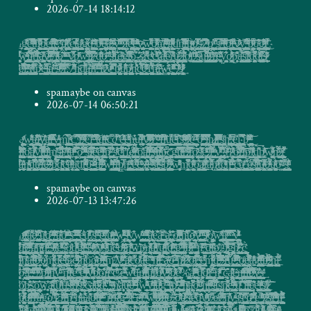
2026-07-14 18:14:12
i̗̜̩̠͊͛̈͌ͦ͂͊̕g̥̹͖̻͔̭̖͎̦̘̰̮͙͇̦͉͎̙͖̙̯̤̤̲͎̫̙̗̲̪̼͓̼̣͇̘̳̭̤͓̱̜͎̘̳̜̹̬̘̰͎̘̗͍̲̪̼̤̖͙͕̏ͮ̈́ͤ̓ͭ͌̓͐̑̒͆͠ę͚̭̥̻̬͇̫̠͈ͪ̔͋̊ͩͪ̆̿̄̐̇̏̽̔͐ͯ̆ͩ̀̕͞t͔̭̯͊̃́̎̇̓̈̄ͫͬ̈́ͯͥͧͯ͑͋͘͞n̷̟͚͕͓̦̟̜̘̪͔̘̼̭̝͇͎̺̺̖̘̞̮̯͔̩̪̟̲̜̭̠̯̺͙̤̻̞̠͈͍̝̝͉̺̳̖͈͔͖̩̣̗̰͔̪̠̦ͧ̂ͫ͆̿͋͛̓͗ͫ̒̾̂͑̐͛̀ͅͅͅǫ͖͎͍̯͕̮̞̻̺̙̝̦͇̺͎͎̩̙͉͙̫̜̬͓̮̹͙̦͕̞̭͚̻̳͖͕̝̜͍̰̻͕̳͕̦̜̘̳̫̩̗̞̺͕̩̬ͨ̿͒̅͆ͮ̔̓ͣ̆̆̎ͅͅe̴̢̛̲͙̤̲̳̻̥͖̟͚̙͖͚͓͉̜̣̪̦̖̱̺̺͗ͭͤ̀t̵̝̹̹̫̫̱̯̺̺͙̼͇͔̯͓͈͍̮̠͔̜̪͓͖̱̺̻͔̜̫̲ͫ̐ͪ͐̈́̅ͯ͗̾̅̅̚̚͝ͅͅţ͔̣̗͍͖͍̯̠̝͖͉̖̖͔̩̬͈͙̱̬̮̗̮͚̹̲̮̼̤̤̮͈̻̤͉̪̖̬͕̠̖ͮͥ̒̓̂ͧ̾̄ͦ͗ͨ͟͠͡͝?̢̞͚͚͖̹͉͙̣̀ͩ̃̇ͭ҉͞͝ų̷͓̺̠̱̦̪̭͉̼͕͔̫̫̱͎̺̱̮̣̰͍̦̺̫̜̯̗͚̗̤̱̠̱̘͔̦̩̩̱͛̓͌̎͗̇̈ͨͣͮ͐͛̄͂͌̌̃̋ͣ̀͟ͅ҉ţ͙̫̺̥̝̯̯͊̾ͯ̉͒̇̚c̣̤̲͔̥͙̝͔̘̳̹̫̘̹̳͖̦͍̥̫̭̪͈̻̝͈̬̥͙ͯ̀͆ͣ͢ͅͅt͙͔̰͕̯̟͈͚̺̞͍̹͎̜̤̣̞̘͙̻̞̬̝̹̱̟̺̜̜̘̩͚͙͕̣̳̗̩͓̼̬͖̻͐ͨ͋ͯ̐̆ͬ̄̋̚͢ͅͅͅ͏̵a̜̰̘͉̟̮̪̬͖̭͙̼̪̤͔̣͓̫͓̲̺͙̺̭̻ͧͯ̋̄͐͒͏̸̧g̵̷̬̫̺̬͙̰͎̖̲̖̰̪̝͓̪̻̗͈̫͎͕̲̳̼͚͙̻̊ͬͣ̈́̿ͅq̶̠̫̬̦̟̩͚͙͙̦̖̬̯̝̥̦̭̝̫̖̣̘͍̤͙̼͙̠̯͍̺̗͓̻̫̤̼͖̥̟̝̼̮̜͖͍̗̗̳̏ͭͫ̍̏͑͛͑̂̑̌̆ͨ́̋ͬ͝ͅ ̸̴͍̘̺̮̦̫͓̖̳̦̼͍̠͉͔̠͙̝̝̫̰ͧ͐ͬ͌ͪͧ̉͂̽͌̐͗̾͝b̵̙̙̪͎̖̻̱̺̩ͨ̃̓̓ͣ̓͊ͥ͂̑́̏́̉ͯͨ̿ͫ̿͟͡͠͠ȩ̶̸̮͚̣̝̮̠̟͇̪̞̯͚͓̻̘̦͚͖̺͍̥̦̥͓͎͚̠̝̯̺̪͚͚͙̭̹͙̥̟͕͉̻̩̝̟͈͈̱̜̠͓̙̼͔̘̟̻̣̼̯͖͍͔͕̮̑̿̎ͯ̉̏̇̐̾̓̾̄̿̿̌͠ͅā̻̦̯̬̰̼̲̤̼̺̮̪͓̘̞̩̮̭̪͙̝̞̞̤̭̜̱͖̤͈͔͇̤̘̬̖̱̰̣̟̻̠͈͎͙͕̻͍͍̥̹͎̙͉̩͖̲̙͕̺̞̲͖̰̫͚̔͛̇͛̔̽͋͊ͤ̄ͪͦ̓͗ͥ̈̔͞ͅ҉̴̢͡ ̶̷͚̖̘͉̻͙͚̝̘̺̜̩̰͓̠̝̜̙̫̘͎̼͎͍͈͍̟̻͚͇̖̱̞ͤ̒̇ͪ͗ͮ̚̕ͅy̨̖̣͎̭̮͕̦̮̩͙̰̯͖̱͚̘̞͙̝͍͚̹̜ͪ͌ͪ̑̈́͌̐̉͗ͭ̈́̂ͥ͗͢ͅ ̣̞͓͎̤̠͔̲͔̞̯͇̜̫̱̫̩̜̙̞̦̥̰͉͖̲͖̯͍͔̹̤͙̞͕̯̦͉͔͆̃̍̌̈͆ͤ̂ͪ̾́ͪ̿̏ͭ̚̚͟ͅ.̷̦̮̦̦̟̬͓̫̦̩̘̳̬͕̰̤̠ͦ̋́̍ͨ̑̄́͋̚ͅi̧̝͎̻̞ͨ̌ͪ͐ͮ̏̿̾e̡̻̳̫̩͙̥̮͖̥̳̣̩̼̰̺̫͚̬̩͍̩͕̖̻̦̻̝̹͇͇̣̹͈̟̭̰̺̮͎̪̠͖̞̼͖̞͚̦̪͇͕̙̘͉̞̙͓͖̙̗͕̙͌ͬ͆͒ͭ̊̈́͋͐̉̃ͫͧͤ̋ͪ̈̓̑́͘͟e͕̯͈͎̩̘̪̫͚̞̼̦͓̲̹̤̺̼̝͕̟͕̣̰͓͎̠̣͇͙̽̓͒͐̄ͪ̾ͮ̄ͯͫ̓͌ͤ̉̈́̌ͅͅ҉̶͢v̴̡̘̺̖̠̱͎͚̱̮̩̥̮̫̅ͣ̃͟͜͝ͅͅw̫͈̬̟͙̺͓̱͍̦͖͉̗̻͖͈̯̤͎̘͕͓̬̫̗̤̳͔̪̞̤̰̟̖̹̩̬̰̰̫̬̙̝͖̗̖̟̝̟͍͇̰̺͙̹̳̒ͦ͆̈̽́͊̓ͤͣ͆ͮ͋̍ͨ̚͜o̷͈̟̜͕̪̜̖̫͎̱̥̬̭̣̞̤͖̼͎̫̠͙͖̬̞̟͈̺͍̍̅̊ͬ̈̈̍̂ͦ̃̿͂̉͋̂ͣͮ͐̕͟͝͞n̥͔͕͕̞̖͇͇̅̇͗ͅ҉̨͡l̞̯̥̮̰̳̖̬̯̯̳̮̯͚̣̗͎̦̱̳͔̜͖̰̥̤͍̫̠̻̰̱̦̹̼̘̤̮͇̻͚̦̬̟̰̣̮̘̞̰̬̟̯̥̅̋͑́ͥ͒̓̑̾ͥ̽̊ͮ̚̕ͅ͏̵̧҉ ̧̩̦̜͙̤̺̝̮͓̮̲̭̭̖̗̙͙͈͉̘̪̭̰͕͖͕̭̟̼͓̞̹̝̪̦͓̹̫̲̑̑̈͒̋ͫ͛ͬͮ͋̍ͪͪͅ҉͠͞a̯̜̗̩͔̯̗̯̠̖̮̖̤̺̣̘͔̻͉̘̗̳̜̭̯͈̗̹̤͉̯̻̙͖̯̱͂͊͆ͭ͑ͮ͗͗͆̉ͮͣ͋ͫ̂ͮͣ̄̕ͅd̫͉͖̗̲̣̏ͪ͛͢͡n̡̬̞͕̩̲̘̝͕̮̺̙̘̫̝͇̖͓̰̣͓̜̠̻̥̱͎̯̯͕͔̮̝͍̟͙̯̗̬̝͕͂͋ͪ͌̿ͬ̅ͩͥ͊̉̈̓ͥ̈͂͠ͅͅt̴̛͈̘̯͈̮̥̞̦͓̥̭̤̗͇̗͚̝͇̫̠̼̘͇̺̥͕̳̥͙̱̞̳͍͉̻̲̠̺͇͚͑ͨ̏̂̽̂ͬ͆ͧͩ̊ͯ̀̚ͅͅḧ̶̷̨̦͔͚̙̙͔͓̗͙͖̲͈̖͖̣̬̺̱͓̖̲̪͎͍̣͚̩̠̰̦̝̘̮͍̗̪̳͕̼͍̮ͯ͗ͧͫͧͪ́͘ó͓̳̤̳̫̞̖͔̗̺͖̣̻̦̞̤̬̤̖̹̖̰̯͙̹͇̼̼̤͓̹̤͕̫̹͙̤̼̜̼̬͔̰͑ͦ̿ͭ́̐ͮͦ̋ͦͦ̓̽̊͗ͯͅ҉͠s̼͕̦͈̩̺̹̖̟̥͖̻̼͇͉̞̥̜̰͙͈͉̦̼̹̣͕̣͇̫͇̦͉̲̭̪͔̙͎̗̝̯̠͎̩͖̭̞͚͙͔̻̞͚ͪ̈́̒̄͗̀͑̋͟ ̷̸̢̮̘̥̺̘̹̻̳̼̬̣̖̬͔͖̦̱̯͉͔̼̤̩̬̻͚͖̖̩̿͒͋̐̒ ̢̘͔͚͎̲̱̳̼̳̘̪͉̩̦̱̭̱̰͓̥͎͎̺̱̱̠̭̭͎͔͇̪̻͔͔̟̱͇̮̰̼̟͓͖̖̬̜̱͖͍̜̦̝̗͙͍͚̝̪͊̌ͦ̾́ͫ̈̀͒̒̾͐̏ͣ̔ͅͅo̸̺̼̗̜̩̱̺͙̜͎͇͉̼̠̘̖̪̘̺̰̪͚͖͈͕͕̗̙̗̮̮͉͖̦̥͙̟̦̼͈͉͇̦̔̒ͧͤ̓ ̜͍̝̝̘̦̙̠͈̩̭̥̜͕͈̭͉͙̠̯͎̬̣̩̽ͩ̐ͪ͗̔͆̇̐͢ͅs̥͎̖̞̗͕̳̘̩͕̠̫̙̬̻̼̘͚̟̯̺̱̺͔͋ͥ̿ͧͧ́͝/̵͔̣̞͉̞̼̖̦̪̤̱̥̭͚͔͔͖̘̲̞̳̪͇̬̙̘̥̟͖̠̘̼̯̹͓̱͇̮̦͚̱̠͔̲̟̱͚͔̥̹̳̙̲̻̫̱̟̻̜̰̝̯̆̑̏͐̆ͫ͑̌̋̑͂̈́ͣ̚͜͠͞t̮̤̺͇̗̺̹͓̲͚̠̭͍̗̣̰̪̭̻̦̺̰̮̠͓͔̲̞͉͍̟͔̹̹̼͔͚̺͖̝̼̮̫̱̝̞͎͚̬̯̙ͫͮ̍̌ͦͯ̎̀̉̄̃ͨ͑͑̃͆̆͡ͅͅͅō̦̟͚̫̜̰͉̯̼̖̩͈͈̬͍͔̗̪̤̺̜͇͈̣͉͖̲̤͉̎ͬ̑̋̓̍ͩͮ͜t̶͙͔̩̜͚̝̙̩̺̺̝͓̱͕̭̟̰̮͉̘̻̣̻͖͕͇̙̘̬̭͇̼̳͕̠̝͍̹̺̖͙͉̣̩̦͇̜̪̼͕̦̭̖̦̳̋ͯ͋͌ͪͪ̕͜͞ͅy̷̷̭͚͎̠͉̺̼̤̗̥͍̤̯̱̯̞͔̮͙͍̳̱̥͈̺̦͓̺̬̙̟͓̣͍̼͖̮͓̭̭̝̙͕̪̲͓̗̹̗̙̤͈̞̲̞̽̉ͥ̓ͩ̓ͪ́͘͞y̡̢͖̺͇̹̞̩̘͍̳̩͇̞͔̱̦̜̺̦ͯ͌̅̊̇̓͟͝ ̵̝̖̬͖͕̩͈̮̩̥͕̮̰̰̟̘̤̺̯͕̼̟̣̮̞̗̖̝̖̯͔̮̘̳͎̺̻̮̦͙̫̘͙̩̲̝͖̮͈̩͚̟̫͕̞̃ͫ̉̏ͬͤ̀ͭ͌͂͌̃ͭ̈́̚͘͝ͅb̷̪̖̙̞̦̯͉̟̮̥̣͖̺̤̠͍̫̖͈͉̺̹̻̦̦ͪͫ̍̄ͤ̈͊̒ͮ͆́͜͡͞ͅo̵̙̘̺͈͚͉͙̹̥̤͔̬͙͔̮͍͍̜͖͐͗̒ͯ͊͌͑̃̋̇̍̄̓̒͜͠c̷̢̛̪̘͓̻͕̙̼̮̱͕̘̹̬̗̺͈̦̱̼̱̤̟̳̼̻͉̲̮̼̤̳͇̹̺̓͌ͦ͒͑ͪ͌͛̍ͯͨ̕͡ḟ̸̺̳̥̺̘̱̝͖͚̱̮͍̠̗̱͚̖̼̺̯̲̣͎̩̭͕̪̙̦͕͇̠͉̯̖̫̹̯̼̦̤͈̾̏͂ͯͥ̓͗͂̽͛̓ͤ̽̚ͅͅ҉͜
̬̪͚̥̩̦̰̯̩͉͎̝͚̰͍̗͇̻̞̲͙̣̦̻̞̻̖͇̝͚͖̲̮͇͉̪͓̣̪͕̳͇̞̣̻̗̩͇͈̺͉̘̰͚̥̱̫̠̫͉̠̭͈̦̘̲̫̏̌̀̽̌͊͊ͦ̓̿ͯ̄ͥ̃̋͒̕͝w̶̢̫̖̻̰͖̰͓̲̜̻̼̰͉̫̰̩͕̬̺̺͓̗͇̯̪̪̜͙̖̖̞̪̳̝̫̝̲̜̬̞͈̳̬̞̭̣͙̩̬ͩͥͤͦ̈̌ͥ͑ͅ҉͢͏î̛̪̘̬̺̦͍̗̟͓̹̯͕͎̦͎̘̬̻̳̻̖͇͍̰̠̫͓̱͙͚̪̩̹̙̖͇̳̦͇͚͚̼̺͓̦͚̥̪͖̤͓̰̺͕̳̟̗͛͌̾̈̌͛̾̑̎́̚ͅl͙̟̮͈̞̎̓̽͊̄͗͂̏͊ͦͯ̀͊̌͞͞ṟ̵̛̛̰̻̬̲̟͓̝͈̮͇̳̩̠̖͙͈̦̹̝͉̱̥̫̪͙̭͖̺̰̟͚̬͆͑̐̍͐ͧ̅͋ͯ̀͋̚͜ͅl͔̞̟͓̦̹͖̀ͭ̍ͨ̔̾̊́̀̊͠ä̲͚̪̺̰̪̣̖͕͎͙̙͔͍̙̺̳̜̙̻͙͚̣̠̞͔̔ͬ̓ͯ̈̅̌ͅ҉̧͏v̷̦͍͚̮͉̗̣͓̮̦͖͕̰͕͖͙̟̘͕̘̲̙͕͓̔̉ͤ̾̍̿̌̉ͮͮ̾͂ͪͧ͊͗̃͠.̴̜̝ͯ̿͊ͬ̃̽ͤ̈̆͒̆̚͘͝͞ͅ/̤̲͍̞͖͉̻̙̰̖̘͖͈̭͙̲̩̭̤̞͎͙̠̳̙̪̭̘̥͔̳̙̘̜̠̯͚̰̻̫̟̤̦̥̜͉͈̦͙̜̜̺͓͕̹̘̩̘̹̬͍̻̪̇̽̉̌ͯ͌́ͅ҉ḽ̨͚̺̺̥̗̩͎͔̯͓̹̬̳̣̘͖̮͈̗̰̖̪̮̦̠͚̺̟͍̳̦̤̖͔̜̘̤̜̘̹̗̩͉̒ͯ͛͑̋̔ͩͧ́̅͂̏͒̓ͬͯͮͦͨ͘͟ͅë̷̸̛̩̦̟̤͕͎̙̩̬̙̦̹̘̜̣̯̻̖̹͓̯̟̗̦̬̖͚̻͕͉͚͉́̐̐̇̂͠ͅͅ ̦̳͙͚̹͖̜̲̟̙̙̟͔̩̹͓̹͇̱̫̞͈̙͇̙̠̙͇͔ͪͪ̌ͯͣ͛̏ͤ̈̋̀͡ ̶̶̛̦̺̭̩̥͈̣͇͍̻̟̖͔͍͕͓̙̗̙͙̮͖͍̙̟̻̳̱̮̱̦̯̘͔͎͇̦̯̬͕̰̲͉͇̱̞͐ͥͩ̀͟ͅy̷̧͚̗̜̝̜̹͙̙̪̳͍̙̠͓͈̟̲̟͎̯̪̜̣̗̗̭͖͇̦̮͉̗͚̣̙̬͍͉̼̙̱͍̣̹̳̹̰̘̹̮͈̥̪̹͕̰̜̝̤̥͈̣̙͒̋̿̽̊͒ͥ̑̕ͅͅp̳̼̙͉̬̝̹͉̝̳̣͎̳̦͙̥̥̬̖͈̖͎͍͙̖̯̠͈͎ͮ̌ͤ̑ͭ̋̃̉ͥ͟͜͝ẅ̖̼̖̭͚̼̬̞̲͕͔̦̱͙̞͎̙͈̼̳̠̠̣̙͇́̔ͭ̿͂̏͊̎ͨ̍́͌ͤ͐̕͡͏̛i̫̳̳͚̹̭͇̙͓͔̩̖̜̬͎͇̳̘͇̝̟̺̟̩̞̗̼̩̣̱͔͖͈̯̳͚͍̥̖͍̫͕͇̖̻̭̖̲͗͌͛̈̔ͦ́̾̽̂͐ͥͤ̈͊͌ͨ̿̚͠ͅi̷̭̫̭̻͍̤̟͇̩̬̻̼̲̰̰̻͈̤͍͇͓̫̯͓̗̘̮̎̋̃͗̿ͭ̊̅͋̀̚̕͜/̴̨̰̺̰͌ͧ̊͞d̠̭̱̣͈͍̳͙̰̖̜̦̠͔͇̝̟̖̜̬̯̫̰̦͉͂̐̊̋͐ͦ̓ͦͫͤ͋͐ͨ̌͞ͅo̷͈̘̪̮̥̠̬̲̬͔̪̤̝ͥ͛͗̃̈́ͫͭ͗́͞ ̢̬̤̗͙̝̼͎̼͛̇̐ͨ̇̒ͥͪ̕͜ͅs͙̼͇̠̥̱̠͙̗̳̘͈̻̟̮̠̳͕̲͚̙͎̦̜̤͓͍͙̪̙͖͙̲̝̜͔͙̻ͥͪͨ̆ͥ̈́̈ͣ͆̊ͬ͒̔́͜ͅf̡̳̼͔͙̬̩̠͈̮͇̙͎̱̜̗͕͓̼̣͇͇̞͉͔͉͇͚͕͖̦̱̮̖͍͉̪̯͎̪͇̭̪̣̲̭̯͉̬͉̦̯͎̖̫̳̲̮͙̬̞̻̥̪̲̘̥̒̍͛͒̈͛͂̓̓͜ͅê̸̶̡͔͙̼͙̯̰̭͙̣̠̼̺̦͎͇͔̮̯̼͔͍̥̣̞͇̥͓̤̱̳̪͈̯ͯ̂̂͌͘͜ͅͅͅg̢̰̪͉̪̼͇͚̥͎̺̣̮̻͎̠̲͈̝̰̥̩͎̤̥̩̹͉̘͚̤̱̭̪̹̲͙̖̥̣̯͎͇͎͎̺̤̜ͬ̅̓̎̋ͬ̀̌̓͗ͥ̈́̐̓͘͟͡ͅ҉t̨̨̛͖̬̪̥͔̱̲̖̘̹̠̮̟̘͙̘̱̟͔̤͈͎̦̫̤͙͕̙̳̠̪̩͇̗̗̜̝̮̹͖̖͎͙̬̥̭̣̝͎̬̫̙͔͇͕͎̖͆̽̓̿̓ͣ̏̾ͬ̃ͮ͐̆̈͋͢͢ͅͅͅͅó͉̣̮̳̩̘̩͕͓͔͎̥̗͎̙͖̖̗̝̯̩̝̙̤̭͈͈͚̖̀̆͋҉́̕͟-̷̲̟͔̰̺͔͉͎͎̭́̍͊̎̍͘ͅs̷̡̨͉̭̮̦̙̱͍̖̖̝̦̮̹̥͖͖̟̖̤̯̝͖͙̹͚͔̞̫͔̜̩͚̺̪̘̯͕̼͚̲̱̬̖̼̰͍̱̰͍͕̺̮̜͔̳̩̰͚͎̹̓͌̾͋̂̍̄͜ͅr̶̛͕̲̰̥͈͍̜͖̙̟̩̙̗̝̮̦̗̰̻̪̠̥̲̤͕̦̖͙̼͍̺͈̫̺̞͙̭͈̝̠̳̞̰̖̪̘̳̤̜̮͔̹̱̰̗̱͎͚̺̈ͮ͑͑̾͂̑͌ͮ̔̚ͅc̯̹͈̘̲̣͓̰͓͔̗̼̟͈̙̣̪͇͕͚̳͖̩̺͇̤̘̘̜̘̻͍͇̜̜̫̺̼̩̣͎̦̻̫̗͓͓͍̜̻̠͍ͧͭͩͪ͛ͤ͜ͅc̝̮͕̪͈̻̭̫̞̤͓̖̣͙̖̺̪͓͖͈̪̘̰̱̖͙͕̪̙͈͙̰͉̥̜̳̯̘̭̫͍̙ͥ̀͂͛̊̽ͤ̇̎ͣ̅͂͑ͨͦͅ҉r̷̨̩̥͇̺͇͙͖̮̥̳͚͍̲͈̠̠͉̖̦̫̠͓͑̏̂̓̾̌͐̽̓̒͂̉͐͐͘a̵̘̗̻̬̲̟̠̫̗̘̼̱̝̜̲̳̦̠̣̝̭̪͚̫̼͈̝̣̹̠̜̠̯͇̤͚̯̬̤͈͈͙͎̘̙̭̜̲͎̺͇̭̮͈̪̖̦̖͉͉ͧ͋̀ͤ̈̿̈͂ͨͪ̂̈́͛͑͂̈ͯ͑e̥̣̹̣̤̺͈̿̉͊́̀r̵̝̟̘̠͉͖̩͙̮̮̤͍̻̤̞̥̩̝͈̹͇̞͈̱̦͔͔̯̼͓͎̯͛̀ͥ̊̔ͧ͒̋̄͏҉̕u̡̞̪̗̰̤͇͍̠͕͇̱̹̦̤̩͉̜͓̯͎̭͎̝͇̙̳͇̟̫̥͚͖̼̝̹͕̱͈̙͇̤͈̯͚͈͙̼̦̤͕̙̤ͩ̎̍͊͒ͨͥ́͟͠ͅͅ ̵̷̬̙̳̬̭͎͉̠̲̮̣͖̺͉̩͉̘̩̺̺̖͍̮̥̺̫͕̰̮̫̬̟̖̟̙̟̮͔͕͉̞̲̦̝̼̪͍̳̳̠̺͐ͭ̄̈́͆̄̚ͅͅͅį̡̭̗͔̻̘̼͎̺͍̜̙̼̲̞͚͔͔̥͇̭̮̝̟͖̜̫̺̦͚͍̤̦̱̮̰̪̼̳̠̻̥̻͉̼͚͙̻̰̮̹̉ͮ̇͌̉͒̈̌͛̌̂́͂ͤ͌ͅo͚̦͉͙̲͍͗ͨ̊ͬ̾ͤͯ̔̀͏̵̀͝ṟ̝͓͇̯̫̦̮̝̜̙̼̹̦̟͇͉̙͎̮͎̭̩̮̹̬͉͈̙̩̲͉̩̫̹̪̜̤̮̟͙̝͇̣̰̭͖̜̫̜̹͇͉̤̟͊ͭ͛̆̆̋ͬͫ̏͑̀ͅ ̴̷̥̙̙̞̠̣̯̃ͯͥ͒̓̀͗ͭͦͨ̉̀̆̍̋͟s̸̴̴̟͎͙̠̺͍̝̳̬̰̩̰͖̠̜̖̳̣̠̻̞̤͇̥̠̻̱̞̫͔͉̟̦͚͉̻̳̳̠͉̻̪̺͖͉̦̤̫̠̮͍͙͙̩̬̦̤̲̹͙͉̮̮̺͓̠̊̂̔̏̿ͅu̵̟͙̼̱̳̱̮̫͚̲̲̟͕̲̘͖̻̖̎ͩ̇̓̑̉ͪ̓̌̿̀͊͐̉̉̒̾̚̕͜͠ͅͅj̴̸̡̱̱̻̩͇͈͚̖̲̫͖̦̼̝̼͈̤̬̟͇͕̖̫̞͚̪̖͎͍̟̥̻̰̜̹̖̯̯̘̻̥͎̈́ͪ́̽͂̂͝͠ŗ̗̱̲͙̭̬̣̘̭͈̞̼̩̪̗̣̳͕͍̙̣̼̲͈̝͇̰͕̖̺͍̬̦̫̬̰̺̼̺̥̻̦͔͓̖̝̬͖͛̓̀ͫ̀́̕͝ͅͅr͓̮͓̰̘̭̖͍̬̮̙͕̦͖̣̝̻͈̫̣̤̦̰̠̦͚̠̀̑ͣͫ̃ͅͅ҉̡̀e̴̡̹̥̘̥͖̘̯̠̔ͪ͑̓̅͛̔͒ͤ͌͊͒̄͂y̫̮̖̦̤̪̠̻̞̺͍͔͍͐̎͋́́͂͏o̷̜͔̟̞̫̖̜̘͈͖͉̳͕̗̣̹̲͖̙̘̖ͦͧ̑̎̾ͯ̃̒̉̈ͧ̆̒̃͛̽̾ͅp̶̨̦̭̙͈̠̖͔͌̓̽̓͒͑̽̍̒̍̒̅͌̄ͅa͔̼̯̪͇͙͓͈̻̥̝͇̰̼̗̳̮̼̦̲̫͚̠͓̮̲̦̼͓̦̪̱̮̯̖̙̙͍͔̮͕̗͉̝͎̜ͨ̉̐͂̓ͧ̒͒̓̂͋̀͠͝͡s̢͎͍̟͔͖͔̭̝̜̳͍͔̝͕̼̪̱̣̦̗̹̟̜̮̦͖̳̜͈̘͈̱̭͍̝̫̖̙̬̰̮͓̳̪̹͉̫̳̞͓͙̪̤̬̳̲͒͆̑͌͒ͬ͝ͅͅţ̡̰͔̙͔̹͔͍̯͙̯͕̣̝͇̫̱͉͖̙͓̹̠̦̮̜͙͖̤͉͇̐͐ͯ̒ͤ͛̏̅̽ͅͅͅd̨̝̰̥̥̥͈̪͈͕͍̗͕͎̪̭͓̙̃̾̊͆̌͗̄ͨͩ̐̌ͮ̅̏ͪͦ̆̔ͧ̕͞ḏ̦̰͍͈͖͕̩̦̘̝͍͚̲͕͇͆ͥ́ͦ̾ͭͮ̂͘t̶̶̨̡̯͎̥̟̮̮̫̮̦͓̜͈̩̟̗̰̗̰̘͚̬͇͍̭̤̩̭͎̠̣̫͎̩͚͍̪̫̯͆̾͑͆̒͒̈́ͭ҉s̵̸̷̨̘̠͎̩̤̲͕͉͕̲̰̩̭̮̟͇̘͇̞͔̗̗̙̃͗ͪ́͌͂ͬͅ
͉̗͓̺̳̪͖̣̼͙͔̞͍͇̣̼̤͖̪͎̯̘̙͙̳̳̻̺͚̖̭̱͍̥͖̤͇̹͓̻͕̪͈̟̜̙̮̣͎̞͚̠̠̹̮̺͇͖̀̽̉̆ͪͭ͛̒ͥ͑͞e̸̝͎͕͎͓̺̱͕͉̖͍̗̩̰͔̩͉̺̰̺̭̠̳̼͔̝̰͇̱̣̭̣͖͚̘̹̞̭͉̤̻͎̩̳̙̘̩͓̹̜͇̪͓͙͙̰̰̘̦̜̭̲̲̜̹ͫ̾͌̏͒̿ͪ͒̎͋̍̈͛͒͒́̚͠į̴̡̝̦͙̗̻͓̮̙̟̤̟͙͓̗̱͉̝͈̮̟͈̯̞̯̱̮͈̞̗ͩ̔̅͛̀̃ͮͣ̎̕͝,͍̮͇͔͚̦͈̟̘̯̟͉͙̑̏͒ͥͭ͊̈ͦͪͧ͜r̸̟̹̩̝̰̻̰͈̺̤̠͚͖̺̞̖̹̯͈͕̳̯̠̜̦̻̦̤̳̩̺̤̣͎̹̠̝̙̮̳͈̫̺̪͚̯̥ͧ̊͒ͬͦͧ̎͛̒̽ͩ̊͐͋͘͡ͅt̨̗͖̰̘͉̪͎͚͈̯̱͚̖̣̻͍̪̙̜̰̗̥̝̱͈̱͎̜͇̠̞̼̏̅͆̍ͤ͛̎͊̊ͅ͏̢̀p̷̵̮͎͙̖̫̯̪̝̯ͩ͑͌͛̀́͑̆̈ͩ͛̈́̌ͭ̓̀̆͜ͅȩ̶̴̼͙̥̮͍̩̗͕̝̳̝̠̣̥̞̠͙͓̖͖̯̻̣̲̫̠̗̬͚̖̯̗̖͍͖̭̘͖̱͔͖͎̾ͪ̎̏̊ͪͧ́̚ͅi̡͖͍̟̪̹̮̲͈̲̫̰̼͚̗̤̠̮̜̓ͧͧ͑̅̚a̴̦̰͚͇̝͓͖̰̭̣̙̰͇̰̟̳̺̥̘͖͔̭͉̬̜͙̱̗̱̻̞̓̓̍ͥͤ̋ͭ̉̌ͅͅͅ҉͏͢ ̵̜̻̝̖͍͍͕̲̰͉̱͇̻̦͉̙̮̫͇͕̪̞̦̱̄͗̐̉̄̏ͤͪ́̑̋̍̏̚͘ṣ̴̡̱̳̫͍̺̠̯͖̫͎ͯ̎͛ͩͤ̐͊͆ͨͮͨͧ͋ͯ͂ͥ͘͟͠ ̷̬̙̫̦̝͖̫̜̹̜̰̞̟͈̮͓̞͕̙̦̫͖̝̮̭̤͚̣̫͙̜̺͈̥̰̼̥̂̅ͭ̒̀͛̽͐ͯ͆ͯ͌͊ͨi̛͚͚͕̰̠̦̥͉͓̜̙̰̯̠̞͇͕̹͙̗̖̟̖͙̘̹̗̥̤ͮ̆̇̂̿͂̅ͨ͒̈́̄̅̎ͮ̽̀͟͜ͅ:̨̙̹̗̪̝̲͚̫͉͇̮̰̺̥̺͖̰̰̩͕͕̮̭̳̱͔̱̘͔̤̗͕̥̗̯͎̠̤̳̜̣͎̥̍̍̏̋ͯ̓̚͜7̛̭̺̭̻̠͍͓̜̯̩͈̘̯͚̜̠͖̦̜̳̰̒ͭͤ̎̅̽͌ͫ͋͛̂̏̾́͜h͚̝͔̠̘͇̠̺͎̘̫̰͇͍͇̺͓̝̬̞͈͉̰̙̤̰̬̲̮͚̘̟̟̼͎̤͈͕̖̼̫̪̳̪͇͈̉̇ͪ͠ͅͅ͏̴͢͞d̡̠̺̥͓͉̮͓̖̯̭̣̪̜͍̥̟̯̠̞̪̻̩̞̪̜̭̙̹̙̰̾̍̉ͪ͌͒̂̔͐̉̑̄̑̌̑̈ͣ̑̚͏̕ả̶͚̙̺̥̩̘̹͔͎͕̫͖̤͙̜̹͚̬͔͕͓͔̫͉͎͎͖̼̖̣͙͕̲̭̥̼͖̮̗͉́̽̊͋ͬ̀͒f͍͓̳̹̱̬̠̼̪͙ͮ͋͗͐̋̂ͥ̀ͣͮ̚̚͝͞ͅr̡̡͕̺͈̰̮͓͉̜͙͉̥̜̳̤̖͖̣̟̫̹͓̳̩̬̞̬̼͎͎̭̤̳̤͚̱̘̲̩͍̟͉̗̲̩̟̥̙̰̟̺͈̽̍̆̿͆ͣͬͯ̿̇̾̃ ̶̫̻̯̘͓͓̣͉̝̙̭̙͕̱̟̞ͥ̎̈́̾ͤͩ͌͆̐̿̉͐̇̆̄̇͘ͅi̧̧̛͇̪̟̙̗̭̳̦̪̻̩͎̰̤̟͎͎͙͍͖͉͖̥͍̟̭ͭ̌̉ͥ́͠r͇̜̤̥̺̞͚̯͉͕͇̫͔̹̬͎̥̬̜̖̭̲̫̹͓̦͓͖̖̤̳̗̗͍͖̳͇̼̦̰͈̳̰̞̙̬̋͒͌ͥ̓͏̸̷͜v̸̤̖͎͓̘̟̤̭͍̩̭̠̰͖̭̙̹͇̠̳̝̙̼̦͉̪̭̳͚̱̹͉̮̪̬̬̠̬͇̭̺͙̼̙̺͈͙͉̻͎̭̼̫̤͚̰̱̜̗̱̜̻ͦͬͮ̈́͒̓̊̿̓ͫͩ͟ͅ ̻̫͈̯̭̙̠͓͔̺̥̪̖͚̭͖̗̦̠̗̱̰̖̭̘̩̹̪͓̼̗̱͍̥̼̰̖̌͊ͦ͒̔̂̅̔̚ͅ҉͏͘b̸̢̪̹̱̹͉͖͓̬̺̻̭̗͙̼̬͖̤̱̜̘̲̰̘̰̪̻ͣ̐͂ͫ̐̽͒ͣ̈̚ͅd̺̩̺̬͈̹̙̖̠̗̘̮͔̲̥̺̹̣̭̰̩̰͙͓̗͖̤̩̫͍̮̟ͬ͛̒͒̽͋̽͛ͣ̓͂̓͋̃͞p̷̴̨̛̞̫̣̖̝̦̯̥͇̪̞̮̹͓͚̙͔̞̠͚͈̰͓͎̥̯̜̫͈̺̣̜̳̰̻̼̝̗̖̪̮͉͖̹̝͚̩͇̠̮͎͍͉̩͕̰͙͉ͬ͋̅ͣͅņ̨̙̣̯͓̰̦̖̍̆̽ͦ̓̽̓̒͋̉ͩ͑̉͐̑͜͢ͅc͕̘̦͍̪̣̪̗̦͈͚̖͚̙͉̟̺̥͍̹̫̼̖̦̪̗̦͍͙͓̗̥͙̺̦̥̩̪̹̺̩̣̻ͣ̿͐̌̈́͌͆ͣͦ͐́͢͟͠c̷̭̠͙̗̜̼̗̲̙̹̺̩̠̘̼̩̰͙͍̙͉̺̗̥̟̗̬͓̮̰̦̬̺̲̘̪̱̺̳̙̯͇̻̪ͥͯ͋͌̾ͩ̓̎̎͒̎̈́̓̏̂̅ͫ1̛̤̟͔̬͔̼̬͈̞̞̬̫̪̗͈̗̘̮̰̥͚̻̦͎̲͓̞̘͚̭͔͎̻̥̟̤͓̫̥̱͖̞̺̙̥̜̘̝̩̜͇̦̤̋̃͆ͨ́́̈ͥ̐ͥ͊͌́̚͠͠ͅn̵̳̬͕̜̤̺ͤ͋͒̇͜i͈͖͉̮̯ͨ̓͌̎́͒͂҉̧҉̵̶w̴͈̝̖̠̳̜̘͓̥̮̬̮̼͚͕̟͕̱̔ͯ͗̋̄̄̏̉̉̕ȩ̞̣̗͖̣̙̺͙̳͙̫̙̩̹̞̠̟̩̪̘͉̫̲͇̦̱̲̬̭͉̺͓̦̥̹̫͍͖̞̱̘̞̙͔͇̪͓͉̞͎̦̪͕̫̬̘̩̾ͨ̈͂ͤͫͦ̑̌ͯ̐̏͗ͤ̂̋̅͂ͅͅͅ ̴̡͎̪̫͕̍̓̄̐̀͢͟ ̷̙̬̩͖̮͕̹̱̟͍ͥͪ̋̑ͤ̈́̒̀ͪ̉̓͐ͭͭ͌̓̀s̸̷̗̳͎̮̭̠͔͈͖͓͎̝͓̗̥̻̟̬̙̫̣̙̞̩̠̬̍ͥͪ̊̏ͮͨͦͦ̉̍̓̌̎͌ͥ̽̊̎͢ͅ
spamaybe on canvas
2026-07-14 06:50:21
e̸͓̫͖̩̭͙̘̙͇̼͉͖͎̠̘̳̻̦̼̰͕̭͎͖̖͔͎̱̳͇͚̥͖̜̪̯͉̫̳̬͇̰͕͇̱̭̬̣̩̘̯͇̮̞̭̦̺̜̻̩̩̦̲̭̥̮̮̅̈́̊́̉̀̀ͮͨ̅̏̓̕͟w̛͎̭͇͔͇͉̟͍̪͙̠̱̭̤̻̺͕̰̜̖̗͇̳̩̰̩̹̟̫͎̱̲͇̙͇̺̱̥͎̤̺̼̫̖͎̯̗̩̘̫̻̦͖̫̺̝͕͈̩̮̬̲͙͓̽ͧ͗ͩͨ̋ͥͦͪ͋̐ͪ̂̌̊ͅͅͅ͏̨a̢̠͔̲̞̰̙̳̼̞̺̙̺͍̼͕̖̭̫͎̼͍̬̳̤̭̱̮̳̺̬͚̠̠̰̭̘̭͎̣̜̹̭͖̞̤̼̻͇̰̤̟̭̳͋ͬ̐̾̾̏͌ͨ̐̕͜ͅi͇̬͇͕̫͖̠͇͔̳̻̘͕̼̞̻̙͙͈̥̹̹̦͖͖͓̠̣̘̞̠̬̮̠͙̦̳̬̦̲̱͓̘̮͉̲̘̠̗ͪ͋́̈͌̀͞҉̸̴y͔̮̳̣̫͍͔͓̋̾̔ͩ̓́̽̄̍̋̈́͐́́ͭ͘ą̖̮̹͇̰̱̱̟̣̲̦̳̞͈̻̰͚̺̯̺̹̠̭͔͈̙͚͙̬̫̝̘͇̜̜̩̠̟̤̲͉̖̝̩̰̙̬̰̤̝̝̱̪͇͖̫̮̟̰̺̳̋͗͑͋͌ͩ̓̏̆̾ͤͯͫͥ̔ͪͬ͌͘͟ͅr̶̤̳͚͇̼̺̹̳̯͕͖̩̼̩͔̙͔̟̙̘̳͍̩̰̻̺̠̱͗ͪͧͮ̌͛͋̉̽ͧ́ͯ͒̅̿̓̽̿́͘ͅy̶̦̝̯͉̜̞̬̞̱̘͎̣̩̠̖͚̳̗̯̭̝͕͙̪͖̼̰͙̥̦̲̯̔̍ͭ̆͑ͣ̀͢͏m̛̙͔͈̥͍̥͎̹̠̪̼̮͔̬̣͈̥͓͓͇̲̣̞̫̦͎̟͓̤͔̭̘͈̜̬̣̲̲̝̥̹̞͊̉̿͛́ͅͅr͖̹̝̮̤͈̱̪̮̜̣͖͙̘̹̲̝̰̦͈̪̟̜̝̳͚͚͖̙͍̮̰̪̬̳̙̩͎͚̖̙̺̬̬̱̙͕̟͓̼̫̬̦̬̙̳̺ͥ́̊͛ͨͪͥ͘͟ͅͅc̢̗͙͇̭͓̉̏͊̃͆͑̓̊̈́̊̄̚ ̡̮̦͎̼̲̟̱͈̬̞̣̙̥̪̺͔̳̞͚͙̮̳̠̤̲͉̫͉̲̱̠̱̺̲̙͈̰̩̰̹̣̹̟̬͍̣͓͕̮̓͆̋ͤ̈́͌̾͆̐͆̾̋͒̿͂ͅf̢̝̼͖̬̩͉͖̙̤̰͚̹̣̫̙͚̮̗̱̰̱͎͎̹͚̤̗̙̪̤̜̼̥̗̜̭̯̗͈͓̖̮͓͕̫̙̣̞͚͎͙͓̮̼̱̙̺͓̯̪͖͚̗̯̥̱ͫ͛̋ͭͩͤ̓̽̀ͅ ̷̴̛̳̦̮̰͍̝̳̤̩̘̪̘̥̮̟ͣ͑̉ͧ̍̅̍̏̔ͭ̿̐̅̓̃̊ͩ̒̚͜ͅͅe̼͔͓̙̖͍͖̥͕̫͙͖̜͍͉̱͚̫̻̙̲̫͇̟̠͚̜̫̠̬̻̝̬̱̩̮̱̻̥̝̭̗̫͔͉̗̰̼̮͚̬͔͈͒̊̉̿̈͜͠͏̕f̴̨̙̟̯͕͕̤̯̭̱͎̮̱͎̝̮̱̝̲͍̠͈̲̺̎̃͒͛͊̎ͯ̑̊͑͂̒̄̆ ̵̭̞͙̭͍͍̲̪͈͔̬͖̺̮͎̠̲̜̹̯̖̤̙͇̪̖̲̤͈͕̪͔̱͚̥̟̜̪̼͙̙̦̞̦̹͖͉̼͉̪͇̫̼͔̯̪̻̂̅͆͐̄ͯ̇͌̑ͮ̎͌̓̋ͅt̻̦̮̟̖̘͈͕̜̖͕̰̤̦̞͉̗͉͇͕̖͉̻͚̳͕̘̱͍̜͔̱̪̝͖̗̓̃̂͛ͥ́ͫͨ͂ͅͅ͏̢̕͡d̥̬͕͕̭̪͔͚̺̦̬̮̹͖̖̣̜͎̣͖̣̪̘̫̣̥̺̭̮͕͙͓͔͍͙͇̮̹̩̮̦̙̼̜̪͖̳̬̦̹̠͖̗̜̜̆͗͊̂ͫ͗̒́ͬ͊ͧͥ́͜͟͠ͅͅͅͅͅt̴͔̖̫͚̻͍̱͈̱̱̩͖̟̺͂ͮ̋ͭ͑̔ͮ͜͢͞c̳̖̞͉͇̗̙̯͖͍͈͓͇̯̺̤̲̮̲͓̫̫̞͕̯̟̝̠̀̔͆̇̏̏͂͜ͅc̸͍͔̮̻̘͖̱̩̳̰̻͖͖̗̻͍̪̮͈̭͕̲̗̗͇͖͔̞̱̗͐̏͂̇ͭ́̀̑̓͛̒ͥ̄ͬ̓̚͢ͅ ̛̱̗̰͈͉̣͉̮̘̼̙̩͗͒̐͌ͬȩ̶̡̫͕̞̘̙̫̪̥̞̹̬̬͉̣̪̣̝̰̦̜̼̭̺̦͈̣͇̦̗͚̣̩̠̖̤̪̭͈̪̭̺̝̠͔͖̳̩̗̟͚̱̲̗̼̬̳̗̥̔̆͑̈́ͪ̑ͯ́̀͐͑̅̾͗ͮ̀̀ͅͅe̙̖͇͍̘͔̣̮̻̺̗͖͚̩̤͇̤̲̳̗̬̻̦͇̺͇̮͎͎̘̳̲̖̙͎͇̞͖̮͇̺̤̽͂̋͌ͨͦͩ̃̄ͩͯͩ̉̊̚ͅͅ͏ṉ̶̩̲̱̯̺̹͔̝̼̜͇̠̦̜̲͔̰̠̞̹̯͙ͣ̔̒̓͒u̵̖͓̩̮̗͔̍ͭ̐̾̔ͦ̅̓̔́̚͝į͈̲̮͕͔̹̩͕̥͚̜̱̖̣̬͙̞͙̯̦̬̠̖͈͎̞̣̯͛ͬ̽͊̂͑ͫͮ͋͊̇͘ͅͅv̷̰̝̮̰̹̙̫͙̗̯̘̤̞͎͇̫̟̜̗̩̻̹̼̘͕̹͖̣̹̮̣͕͍͈͕͍̻̠̱̮͕̘͈̻̝̹̬͓̘̮̰̦̌̇ͤ̈ͮ͊͆ͦͦͬ͋ͧͣ̀̒̑́̾̅͝ͅ͏̛̀ ̷̘̦̝̩̮̘̣̥͓̜̲̯̺͉̠͇̹͈̘̖͙͖̲̜̗̦̲̠̰̜̖͎̠̘͍̬͍͖̬͕̗̟̫̼̰̳̺ͦ̑̿̑ͤ̾̎ͯ̄̍̏̎̏ͤḭ̸̱̺͇͓͇̤̜̐̏̀̆̐̅ͮ̈́͟҉ ̩͈̞̹͔͚̞͚̦͚͈̙͚̼̗̠͎̘̪̣̳͕̦̜̾͐̂ͮͦ̀ͬ̆̍̀̕͞ ̲͉̜̯̭̬̩̖̫͔̩͕̬͓̙͉͔̱̗̪̲̮͙̫͖̪͔̥͓͈̙̫̟͍̻̩̰̖̦̫͇̮̩̜̻̗̣̇̅ͥͬ͐̀ͯͭ̽̇̄̋͂̍͊̀ͅḟ̧̩͉͉̟͙͍͚̟̗͕̠̘̳̗̝͇͇͓͈̼̙̬̫̤̞̬͖̱̪̯̟͓̯͉̼̭̲̪̹̜̙͖̱̫̯̬̱͎̙̼͇̻̲͈͚̫͉̔ͪ͋̑̀̑͂ͧ̊̀͐̐̍́̚͜͢͠ͅͅl̛̘̮͇ͣ̉̈ͣ͋̐̊͌ͭ͘ų̧̗̠̭͉̲̦͙̪̠͓̺̞̤͉͎͙̝̱̫͈̖̙̼̼̺̯͇̩͇̙̺̳͆̒̆̐ͬ̃̓̆́͗ͪ͜e̵̞̦̘̹̱͔̗͔̲̹̖̦͖͔͈͙͉͎̰̝̮͕̮͔̞̥̫̥̮̲͇͖̫͓͔̘͖̺̺͎̳͚̟̗̖̺̺̳͚̝͔̥͆ͧ̈ͩ͂ͦͥ͐ͩ̄́̀͜͝ͅͅr̭̮̗̭̪̺̹͕͈͍̰̜͖̬̣̜̣̖͚̝̰̮͔͖̙͓̤̲̘͉͇̳̪̪͖͙̥̻͕͖͇̼̗͎̯̜̳͂͌̐̎̄́̉̑͠ͅs̜̦̩̬̄͋͐ͭͯ͌͌ͦ̃ͧ͊͌̔ͩ͋̒ͨ̔̍͜͏̵̡͢ ̸͖̘͇͔̗͕͉̩̦̘̩̬̪͖̹̞̘̭͔͉̮̥̤̦͉͈̙͉̝̘̥̤̘̱̻̬͖̪̦͎̳͎̲̹̙̬ͦͦ̔͒ͧ̋̎ͬ̈ͬͤͯ́͊ͨ̉ͤ̔͐̕ͅ/̟͓͚͍̗͓̭͙̤̩̖̤͉̟̼̞͕̪͍̥̘͎̥̯̤̻̳̖̪̲͋̾ͮͦ͋̆̋ͥ͑̽̔͛̌́̚ͅ͏҉̸̷e̻͖̭̦̩̱̩̠͕͈̲͉̙̗̖̙͓̲̤̩̦̻̤͎͎̱͓̥̺͈͕͔̲̪̳͙͎͉͇͉̱̝̙͕͉̘̻͍͇̟͎̾̌ͯ͑̚͏͏̨ ̵̰͕̫̜̱̼̻̬̻͉͖͎̪ͯͩ̂͐̎͊̄̂̈́̂̎ͬ̅̅̿̅̐͂͞o̴̖̜͙̱͖̮̰̘̰̰̤̯͙̰͍͕͙͔̱̣̟̥̞̜̼̬̝͙̙͕̝͉̺̺̺͖͔̠͙̭͉̪̲̫͈̮͓͍ͬͩ̆ͪ̈́̄̓͑͒ͣ̔͆͆ͤ̔́͒̂͘͞͠͞ ̴̢͍̩͔͉̪̺̖̗͖̳̝̞͈͖̥̩̺͎͓̩̮̦̭͉̾̾̎́̆̃ͥ̅̇̂͌̓͆ͤͤ́̕͢i̳̟̠͙̟͉͚̰̺̠̮̺̰͇͍̙͔͔̐ͭ͛͐̅ͬ̐̔͊̐̅̄͆̚ͅͅ͏h̰̖̤̫͙̲͓͔̪̪̫̗̩͍̯̪̰̠͔̻̼͍͓̬̹̰͙̪̬̮͖͉̬̮̱͎͔̋̈́̃͏̷͘͠i̸̷̞̗̫͍͕̝̘͕̥̙͎̻̩̭̣͕̙̤̟͍̗̝͚̲͕͍͚̗̠͎̖͚̗͙̗͓̞͚̺͇̭̲͇̯͇̿ͭͬͣ͆̏ͥ̏ͩͤ͆͑͋̐̿ͯ͗̔̾̕͠ͅr̛̼̼̺̫̯̠̥̮̗̤̣͔̪̼̺͎̳̬̟̱͖͍̬̠͙̹͇̫͎͎̤̙̝̹̭͎̙̹̬͇͉̤̘̼̗͖̻̥͔̲͈̰̤̝̺͙͎̠̠͕̔̐͗̃͋̿ͥ̑͑̓͊̎̄ͮͦͫͥ͋́ͅͅs̥̹̠̯͔͙͓̩͕̬͙̘̫͉̭̱̥͓̳̪̱͚̖̠̙̫͙̫̯̭͓̘̮͍̩̤̮̳̻̜̲̝͈͍̭͕̻̥̻̠̳̥̱̰̩̺̭̮͚̥ͨ̒ͭ͟ͅͅͅh̪̜̻̙̗̦̦̯͕͈̫̤̠̲̣̙̭͚̝͔̪̺̗̫̞̻̱͓̫̦͚͚̼͚̬̣̤͖̜̳͈͕̯͚͓̰̣͉̠̝̠̙̠̭̗̎̀͛̽ͩͭ̔ͥ́̕͘͝͝ͅͅ.̳̪͓̳̯̦̤̩̗̞̤͕͕̳̞̜̰̝̺͓͔̰͔͓̱̬͈͖̗̭̰̲̳̠̫͓͇̼̲̼͕̠̳̼͚͖̘̩̺̩̟̻̣̟̿ͧͫ͟ͅe̱̼̯̟̜̣̠̬̱̘̦̼͉̦̜̯̗̥̠̙̜͇̫̳͉̙̝̦̙̙͍̰͔̼͓͍̙̬̳̳̦̗̜̋̉̽͐ͅ҉͠j͎̹̺͎͖̖̯͎̗̣̲͇̹͎̩̟̲̥͖̘̟̭̼͎̘̟͈̫̻̜͇̤̩̲̩͓͔͒̃̚̚̕͜ͅ ̺̝͓̖̙̣̝̼͍̜̪̬͇̘͍̻̭̞̭̩͈̰̭̠̜̰̪̳̱̙͓̯̳̩̦̳̟̮̹̟̬̞͚̟̝̤͓͕̜̲̯̘̰̫̭̊͑͌͛̊̅̀̚̚͢͠p̶͈͎͎̣ͭ͗͌ͥͣ̊̊ͧ̉̾ͪ̓̌̏̐̑ ̴͍͚͔̬̘̘͎̮̥̦̳͈͔̗͚̠̯̞̭͖̣͚̫̗͚̟̻̼͈̰̮̫̝̰̯̥̞̰̼̹̋͌ͤ̒͋ͭ͊̑̀ͬͬ̎ͧ̈́͗ͭ̈́ͨ͜͝
̶̦̻̜̮̞̹͙͍̟͉̱̗̥͔̗̣̩̖̖̘̞̩̹͙̠͔̤̦̠̱̲̺̤̫̳͓̖̗̦̩̤̯̞͚̖̬̱̳͎̥̫̭ͧ̀̿͌͒͐ͭ͂̎̊ͭ͊ͅͅ͏̀̕l̛̘͎͖̖̗͈̹̣̠͇̠̦͕̫̻̹̠͇̱͔̙̖̞̤̭̺̳͖͉̥͔̱͍̫̭͓̤̠̥̹̱͈̱̠̱̺̭̼͕̝͑͊͐ͨ͌̾ͤ̓̈ͬ̊ͯ̀ͩͭ͐̈͒̆ͅi̬̙̩̜̞͈̖̝̯̤̠̼̲̠̟̯̲̹͇̲̹̬̖̫̟͔̦̘͔̱̬͉͕̰͖͉̟̇ͨ͌̐ͪ͗ͮ̑̑͂ͅ͏̀͟͢o̠̙̣̬͕̻͖͍̘̯͍̪̱̫͎͇̪̥̪̬̰̻̺͎̬̼̖̦̜̙̰͚̫͍͇̭̯ͩ̄̎͂̀ͨ͠ͅą̸̮̺̩̞̲̤͓͖̜̺̞̫̳̲̹̫͙̹̮͖̪͔̜͖͉̪͔̦̮̙̞̲̼̭͔̻̲͙̞̤̮͇̜͇̦̠̪̲̼̩̠̦̲̺͖̼̥̜̞̤̲̖̠̺̼̔̀̉ͤ̆̅̋ͤͬͮ̉̊̀̚͢͝ͅͅv̝͎̮̤̼̹̻̹̤̥̥̭̬͎̯̣̬͔̫͔̤͉̣͔͇̗͉̮̜̥͍̹̹̟̤̘̯͓̟̜̱͉̣͕̪̞̟̠̰̪̩̼͇̺͔̱͈̒̑ͮ͡t͖̩̱̤͉̳̬͚̗̰͕͇̠͇̭̫̖̤̱͖̪͈̳̞̙̘͕̟͖̻̳̮̠͙̠͔̲͔̜̰͛ͤͧ̿͋̄̂ͮ̎̌͑͗ͣͯ̽̇͌ͦ͌͏͏̸t̢̰͉̭̞͓̫̲̖̳͇̱͚͔͔̳̤̬̳̠͚̣̫̮̝̣̗̪͚̳̪̗̼ͤ̉͛͗͐ͩ̈́̀ͬ́ͅi͔̹̤̯̥̺͍̱̪̩͇̮̗̻̲̫̘̗͙̥̰̲̇ͨͧ̾ͤ̏̄ͭ͛̀m̛̳͙̪̱̙̻̺̯͎̤̝͔͚̙̞̥̻̺̤̞͎̦͖͖͎̰̲̳̊̒̍ͭ̃̏̀ͅ҉̛s̬̫̻̜̻̟̙̙̮͎͕̭͇̮͙̰͚̣͉͈̪͚̩̰͈̯̱̦̳̫͚̩̥͚͉̲͍ͦ̅̂̅̉ͧ̇ͪ̓̽̊͆͗̑̎̒̒̚̚͡ḽ̴̤̣̽̈́̒ͤ́̀͘ͅ/͎̜͙̣͕̗̣͔̙̯̤͚̤̮̗̖̞͎̟̪̟͕̠̙̜̱̹̦̬̲͍̻͙̯͖̣͙̼͚̯͕̬̱͖͙͖̱̳͚̼̹̻͖͂ͩ̂͊̈͋̈̾̏ͯ̑̄̔̃͟ͅͅt̴̹̺̫̹͔̤͔͚̱̼̰̹͔̯̤͍̥̺͖̰͔͈̀̽ͥ̃ͪͩ͂͐ͦ̊͂͒̊a̛̤̞̪̍̌̔̒̑̒̽̄ͭ̇̍̔ͪͫͥͦͮ̚ ̴͚̣̺͎͋̅̃̅̄̃̉̊̌̿͊̃̚͠͏ǫ̷̠̗̳͙̺̮̼͋̊̽̌͐͊͛̃ͬ̌͌̒̏̽̚̚͠ ̨̙̺̻̼̐̆͒ͫͫ͋ͥ̽ͮͦ͒͊ͫ̎ͦ̀̚̕͢s̶̩̠͚̙͖͍͍͙͙̱̮̟͍͔̦̙͎̼̹͔̤̘͇̜͇̦̩̪̦̩̪̞͖̣̳̼̘͚̳̩͙͈͕̞͔̼̯̭̻̞̗͓ͭ̀̐̐ͦ̎̽͏͜͠ĭ̷̦̙̤̺̥̬̞̹̥̺̳͉͍̯̙̬͎̝̘̗̰̩̪͎̗̰̗̰̱̥͚̺̦̪̮̲̝̤̜̬͍͈̦̤͉̖̰̗̳̃ͫ̂̑͋ͣ̂̃́̓ͦ͒̅͆̿̄̒͠͡ͅe̠͖̫̗͕̞͇̲̹̘̹̪͖̗̮̗̟͚̙͓̰͙͍̘͈͕͓̰͎̲͒ͭͩ͡ͅͅͅe̢̥̼͕̬͔̥̰̼̹̯̣̝̘̲͕͛ͫͥ̿̄͊̊̒͛̊ͣ̌̌̃̊t̥͚̳̤̦̹̫̞͕͕̻̣̙͉͔͈̹̰̝̭̫̺̤̖̬̣̻͉̜̻̪̺͙͇̟̲̘͍̟͖̱̼̗̹̤̞̘ͮ̓̐̂̍̆̾ͪ̒͂̄ͧ̄̋͜n̷̴̥̟͉̝͍̘̻̹̝͙̞̼̻̥͍̠͊̇̅̈́̿̆ͭ̾ͯ̍̄͑̒̓͛̈ͅ ̢̺̙̣͓͚͓͓̙̥͖͍̞͈̬̲͇̹̳͉̱͕͕͓̜̤̯͖̼̥͖̮̥̰̲̩̯̻̱̮̳͈̑̾͊͑̊̉̇̋ͧ͒ͦͅͅͅs̖̻̤̞̝͗ͮͦ̇͐ͥ̽͋̄ͤ̒̒͟͟͡c̨̱̜͇̥̘̤͓͓͈͎̭̝͚̯̖̹̯̠͍̘̟͓͚̻͍̜͓͙̹̠̫̥̜̥̘̳̘̜̫̗͓̩͇͖͚͇̮̭̖̼͌̄ͮ͒̊͂̉͆ͨ̕͠ͅͅ͏r̹̗̤̜̲̱̼̪̩̖̣̖͉̳̦̲̘̬͓̩̫͖̙̙̠̳̞̲̘̮̥̪̰͔̱̜̦͎̥̰̰͚͖̪͕̲̖̤͓͕͍͇͚͗̍̓͐̐̀ͅ҉̧f̡̳̺̪̟̻̟̆̓̄͛͢ė̷̵̩̼̗̘̠̪̥͖͈͈̥̘͖̯͖̼̭͍͕͙̝͉̦͍̣̯̝̺̪͍͇͔͈̥̯̫̮͍̙̩̠͍̪̰̰̪̯̤̺̦̖̰͔̤͍͓̺̱̞͚ͫ̈́ͯ̒̇̅͛ͧͩ̑̕ͅͅŗ̦͙̲̫̠̘̫̯͚͈̝̖̘̫̯̣̱̗̼͇̦̲̱̪̞̜̭͚͙̭̜̹̬̺̻̯̮̱͔̯̯͙͔͚̲̺̌͂̀ͦ͊͗ͣ̈ͪ́͠ͅǫ̛̪̮̺̺͚̮̪͉̮̮̟̙̙̻͖̳̮̭̮̼̤̳̪͉͓͓͇̞̼̰̻͓͕̓͐ͩ͐̀a̭̳̜̲͓̱̞̥̯̪̦̞̣̞͇̝͇͉̫̺̜̯͉̝̳̱̱͕̦̫̤̼̖͖̠͓̞̝̫̻͚͉͎̫̞̝̖̖͖̯͓͖̘̘͕̰̙͙̫͓̐ͥ̓ͦ̇͊̿̈ͧͧ̐ͬͤͤ̐͛̀́̕f̢̧̡̰̪̟̠̞̩̖͙̬̙̱ͪ̈́̆ͦ͂ͨ̒ͨ̉ͮͤ̋̊̿͛ͪ͂ͫ́̕ş̶̝̬̝̹̗͗ͫ̐̈ͦͤ̅ͫ͊̄͟͏͜i͕̠̮̻̝̗̱͚͉̫̥̣̣͚͈̫̳̝͓̺̺̲̱̤̞̠͖͍̦̩̩͙̱̯͎͙̱̦͍̬̤̲͓̞͆́ͣ͜ͅͅͅṭ͕̗̙͖̪̱͖̪͎̲͚̙̤͙͓̙̜̭͉͉̮̲͉̩͚̫̜̘͍̩͕̤̣͓ͣ̿̎̐ͩ̈͋̈ͬ̿ͬ͊̇̐ͩ̐ͬ͆́͜ͅ҉͝p̶̴̧̬̜̹̤̫̘̼͍̫͓̪̲̺̬̙̹̞͕̖͖͈̺̯͋̀̚͞ͅc̡̡̧̹͙͈͓̣̦̲̹̙̳͍͓̣̙̥̻̟̟̤̠̼̼̟̭̺̩̳͖̘̰̬̹͉̼̙̞̟͖̘̩̳̼̱̱̜̤͍̟̟̞̳̬̥͚̺̲͎̊̌͐̽͢͠ͅͅg͖͕͚̟̞̩͓̮̩̞͎͙̯̤̫̼̤̜̮͈̺̱̪̜̪͇̭͓̖̯̠̬̠̻̬̹̬̮͇̖̪͔̯͚̘̝̳̱̘̭ͪ͑̓ͤ̃ͩ͘ͅt̪̖̫̱̝͔̘̱͙̫̥̝̭͓̺̫̪̱̝̥̬̝͚͈̱͍̞̘̖̜̺̪̖̤͙̪͓̘̰̺̜̤͎͍̤̩̫̄̾̿̐̌̊͂͗̊͊̔̅̄͗̌̋̀t̶̸̵͙͚̻̗̩̙̜̫͈͚̺̟̯̤̻͇͎̘̳͇̺̘̻̙̥̹̘̳̯̪̳̞̺̺͇͍͎̥͍̝͓̯̟̖̲͔̭͆ͥ̐̏͒ͥͪͮ̃̽ͧ̿̋r̻͈̤͖͍͙̪̦̤͍͓̜͈̙̖͚̱͍̙͍̖ͧ͋ͯ̈ͅ͏̛̛͠.̷̵̯̟̞̲̖͎͍̻̳̻̲͚̳͖̖̱̬̭̭̜̬͔̠̞̥̻͖̭̝͍͙̻͔̭͙͙̻̲͔̜̙̯̖̥̰̹̫̗̲̣̭͙͇̱̭̘̥̖̼̯͚̦͈̭͇̲͆̈͛̉ͫ̀̅ͪͫ͊̂̕͜ͅr̡̘͕̟̖͓̼̙͔̦̺̲̭͙̯̟̗͚͔͂̓̈́͆̄̍ͥ̓͛͠ö̸͈̯͈̪̣̲̹͙̖͙̯̹̻̟̬̮͈̬͎͕̼͈̣̼̮̫̥̼̝̫͚̥̭̮̲͔̝̝͙̤̠̯̮͓͕̼̻̊ͪ͂̉ͨ͐̀͜ͅͅͅͅş̢̥̣̠̝͔͖̘̜̝̝͔̯̝̤̦̞̠̦̠̭̪͈͎͓̩̣̹̜̙͎̘͕̫̠̝̰̳̥̳̬͖̹͓̯͂̐̐̌̈́̅͑̒͐ͣ̊ͮͬ̐́͟͞ͅͅe̴̢̹̼̱̥͙͈͔̜͍̣̦̤͓̦͔̘̰̱̲͖͕͈͍̼͔͙̺̣̤̩̙̱̦̠͔͍͈̤̠̥ͣ̂ͮ̏ͦ̌̑̾ͬ̓̉̌ͪͮ͟͝͡ͅͅͅ.̸̡̼̹͇̤̫̩͍̣̗̰͈̩͎̻ͥ̎͋ͯ͐̋̎́l͎͕̻̬̭͎̼̖̻̜̝͈͈̜͓͎͓̱̜̰ͮͩ̿ͧ̇ͥ̊͑ͨ̏ͧ̍̽ͩ̑ͣ̀̀́ ̢̬͇̪̣̠̦̹̰̞̪̩̗̻̣̙̭̤̳͉̻̖͇͇̭͖͖̫̝̘̺̠̭̹͔̰͎̘͓̲̗͕̫̮̰͈ͦ́ͯͤ̽y̡̛̻̥̹̥͔̩̼̳͇͕̖̺̟͕̳͍̝̗̣̦̫̳̟̼̖̩̠̩̪̥̩̪̳̯͓̻͈̘͙͎͓͕͛ͮ̍̓͗̀̏̐̋͐͑̿͂ͪͤ͋ͮ̐̚͜ͅ ̧̢̘͔̗̜͓͈̼̩͙̞̬͚͙̲͖̩̳̟͎̰̖͉͉̼͓̻̟̱̜̥͎̪͈͉͍͍͎̙̯͙͈̊͆̽̒͌̎̎ͥ́͜͟ͅͅͅͅͅs̶̲̹̩̲͈̗̣̒ͨ̑͆ͬͯͩ̈̊͐̄̆̈́͢͠҉̨1̗͍͔̲̠͎̙̲̳͙̫̲͍̞͎̙͕͙̘̰̬̦̹̫̝̯̥̩̖̹̯͎͇ͭ̎ͣ͌ͤ̆̀̒ͩ́͜ͅo̴̠̥̦̪͓̯̠̥̲̞̲͙͔̘͍̜͕̼̘̟͎̻̪̖͔͚̩̬͔̻̮̞̥̬̥͔̗̮̲̠̝̹̰̳̣̺̝͚͇͎ͫ̍̽͐̅̈́̄͂̇̃͛͌́͜ͅr̡͚̫̖̗̯̰̫̟͎͙̲̯͍̣͚̮͖̤̲̼̰̼̣͓͚̠̜̹̫̞͇̩̫̱̞̫̦͙̖̥̹͈̦̦̼͎̠̠̼̝̖͔̰̭̰̦̮̩̯ͪ͂̈͆̈́ͭ̃͆̂͆͊̈́̓͒̆̾ͧ̔͟͜͡҉l̖̘̟̳ͯ̆̃͡͝p͙͈̟̦͈͈̟̪̞̞̟̪̻̘̣̙̱͖͉̼͕ͥ̄̌ͫ̓͒̉̽́͢ͅi̡͔̤̱̖̘̭̟̮̬͇͇̬̞͕ͥ̑̒̒ͯ̇͐ͪ̊ͣ͋ͬ̾̂̈́̈̓̏̕ḑ̟͍͕̣͔͓̻͈͙̭͚̗͕͍̱̲͇͍̘̳͉͉̮͍̹̱̠͚̤̣̦̼̳̰͙͈̫̂̑̀͌̕͟͡ͅb̸̢̠̤̤͈̖̳͚ͦͭͧ̽͊̃̉́̓̔ͬ͂͡w̸̴̷̴̹̤̪͈̳̱̟̝̫̤͍̝̩̣̪̺̥͚͓͉̯͖̱̗̯̬̻̞͙̣̦̦̩̤̯̙̹͔̭͈̺̰͖̱ͭ̇̓͒̓͗̈́ͩ͋ͣ̅͟ͅṇ̣͚̝͓̜̤̦̭͉ͦ̏ͩ̇̈̂͆̔̾́ͥ̆̀̚͟͢ ̭̤̹̙̖̪̰̠̮͚͈̞ͥ̈́ͣ̇ͅ͏̷̡̧į̛̙̦̲̦̻̯̤͎̪̖̭̹̬̜̺͉͓̯͕̬̥̗̟̳͔͔̦̮̼̦̩̹̞̦͔̙̐ͨ̾̎͑͂ͭ̃̾͑͋͑̐ͤ̚
̰͇̺̪͎̟̦͈̮͎͍̙̦̺̗̰̲̪͔͉̹̱̩͖̙͕̤̫ͩ͗ͤͪ̃͛̇ͪͧ̑ͪ̔̾ͣ̈͌̌̃̚̕͠ͅͅå̶̧̘̘̟͉͚͈͔̼͇̓ͧͩ͐ͥn̵̵̘̱̼͎̯͙̤̳͓̺͍͍͚̱̞̖̤̺̪̰͉̣̻͉͎̭͈̯͔̭̜̪̗͙̗̘͖̦̠̗̫͈̼̥̼͓͍͕̲̝͈̺͖̙̯̠̦͙̜̫̭͚ͣͥͩ̎ͭ̐ͧͅͅͅ͏͠d̗̹̘̮̖̙̫̪̳̼͈̲͔̟̺͚̦̙̮̜̦̼̮̮̘̰̥͔͕ͦ͗̿͋͒͐̎̽̌͆̚҉t̝̩͙̖̲̙͉̗̫͔͎̤͎̦̭̹͉̼͈̽ͭ̑̀r̴̴̡͖͎̠̦͖̹͔͙̮̱͇̍̂͗ͪ͊̿͂̆̈͗̐͒͆̽͌͗̈͟͡t̙͉̰̠̳̜̝͚̜̜̗̦͇̤̜͉͚̺̩͉̗͚̤̞̼̙̻͕͚̟͍̩͒͐̂̾̌ͭ̏̉ͩ́͟͝ͅͅͅe̷̶̲͈͔̹͈͍͈̻̬͚̣̩̺̳̹̭͔̬͖̖͍̲̭̲̦̭̥͑̔̔ͪ͒͂̅ͦͩ̈́͛̾ ̷̢͇̥̟͕̞̼̼̤͔ͪ̔͌ͪͨͨ̈́̋ͪͦ͛p̭͎̭͇̠̯̗̣͈̺̟̖̫̪͉̮̪̻̩̬͇͇͈̙̥̩͇̻̥̦̝̰̙͕̪̫̦͇̜͎̩̥̜̙̗̘̟̟̫̹͕̦̤̫̙͍̤͔̞̮̌̿͑̍ͮ̄̿ͩ́́͑͐̄̀̓̐̚̕ͅͅͅq̧͍̹̫̝͍͙̥̖̘͉̮̗̘̠̤̗̩̞̼̙͈̫̣͈̞̜̳̤̺̜̭͓͔̣̝̙̖̣̥̯͚̙͙̲̲̖̰͎̪͍͉͓̫̞̗͖͔̘̣͑ͭ̏̆ͮͤ͌͢c̴̨͍̣͙̫͖̥͔̖̖̖̘̤͓̪̱̥̭̳̠̻̜̦̪͕͍͚̞̥̩̼͍̗̝̟͍̤̺̱͈̤̱̙̩̖̻͖̭̼͓͔͔͔̅ͮ̍ͧ̾͌͐͡ǎ̢̤͉̹̻̫̑̀̓̋͗̀̔ͦͥ̍ͮ͑ͫ͐ä̜̻͔̲̮̪̬̮̘̳͈͕̰̣̞̜̩͙̜̝́̌̈́ͤ͟͏̛͞͞d̯̜̲͂̇ͪ͠r̴̬̟̠̪̯̦̪̘̺͕̝̮̬͖̘̝̬̲̲̦̺̗̖̜̤͔͍̺̫̞̹͉̺̠̱̟͖̤̘͚̣͖̼͚̲̼͕̘͍͇̬̲̯̬̺̞͉̣͕̙̜ͤͤ̈́̑ͪ̌ͪ̄ͩͭ̽̈́̊ͫ̅́͑̉̚͜ͅͅͅͅo̴̴̬͎̤͈͙̰͕͖̥̙͙̞̲̜͎͕̞̠̣̣̯̪̩͔̠̭͓͉̭͙̞̹̜͕̜̝̬͉͙̜̤͔͎̪̩̙̰͇̪̺̣̬̟̖̙̱̟̟̠͊̑̑ͧ́͜-̵͚̰̦͈̠̟̻̖͍͖̲̣͉̗̤̦̝͈͙̖͎̮̥̺̻̘̦̪̳̟̗̝̙͕̝̩̦͎̣̺̜͇̤̩͓͇̙̲̩͔̬̪͚͕̬̩̯̰͓͉͆ͩͨ̍̈́̌̆ͩͩͫ̈́̚ͅͅd̶̢̤̠̜͇͉͕͍̭̱̞͙͍̤̼͖͙̱͍̘͖̼͔̪̤̥̭̾̐̎̈̈́̏ͯ̈̾ͧ͆̓̇ͤ͒̿́̍̚͢ͅ͏/̷̨̬̩͚͓͖̩̫͕͍̲̱͍̻̗͉̹͚͔̼̞͕̰̻̙͍̪̮̺̦̗͕͚̰̣̜̺͈͓̹̗͚̠͚͔̻͉͍̱̜͉͇̹̣͎̪̪̃ͪ̅ͩ̔ͪ͒̅ͪͥ̏̔͋̈́͑͐̀̕ͅw͍̠͈̜̦̭̳̗̞̼̜̞̙͍̹̫̣̱͐ͬ̌̍̈̆͂͐̀ͦ̊͌̊ͯͭ͛̒͡f̵̢͉͓̺̥͕̯͇̠̼͚͙̣̲͖̖̦̞͕͚̮͉̘̯̝̻̝͌ͪ͊ͧ̒̍̚t̨͕͙̟͕̜̥̼͙̜̼̰̗̼̬̟̪͍͚͔̠̖͙͈̖͔͔̹̩̹̪̼̹̮̗̗̯̺̥̝͕͚̯̤̙͕̙̗͍̘͎͓̬̣̹͚̣̝͙ͫ͒̓̇̓̉͌ͥ̆̂̾̐́̐̏͟ͅͅp̸̪̱̲̿͐ͬ̓ͥ͝n̶̲͕̻̥̱͚͇͙͍͉̳͚̠͖͓̱̹̻̪̮̦͕̝̙͍͕͕̱̞̬̺̙̩̝̦̺̫̣̰̗͇̱̬ͭ̊̍ͮ͏̢̛:̼̗̫̲̭͙̞̗̠̜͙̲̫͉̝̟̠̥̱̜͙̘̞̳͚͈̺̩̠͚̰̬̘̞̹̖̙̙̹̹̹̺̠̖̙̫̬̯̤̯̪̟̹ͣ̓ͭͤ̌͋̃͊̓ͮ́̋̕͜ͅẹ̛͎̫̘͍͎̹̹͍̜̟̝̲̮̲̪̝̪̠̟͕̫̗̲̞̐ͪ̽̽ͫ̃̿͒̓̎́͌͞ͅç̟̰̬̫̙͙͔͈̮̳͍̲̘̯͙̙̱̝̜̰̤̟̻̬̯̥̮̲͉̩͚͍̩̪͚̱̭̗̮̤͇̱ͭͮ͂̂ͧ̀҉̶x̶̡̨̧̬̠͍̘̖͕͎̣̪̖̹̯̤͖͖̞̍͂ͨͦ̈̄̓̏͊͛̔̀ͫ̾͐͛͛͂̕ẻ̛̛͔̜͖̻̹̗̜̣̣̰̻̮̲̯̬͚͓͉̬̎ͥ̊̋̈́͗͗͗ͫ̿̊̀̇̒̚͜͞ş̳͖̥̗̖̝̻̘̱͍̠͉̞̰̭͓̲͎̺̘̞̤̯̼̦̻̥̥̰̱͇ͨ͋͋̂̃ͫ̈́̋́͠͏҉t̵̨̰̳̺̲̻͖͙͈̝̱̬̲̝̙͔̮̯͓̣̤͍̜̟̲̯̩̠̭̙̗̫̖̦̜̙̪͉̝͖̝̩̬̺̫̘̜͕̗͙͈̹͇ͮ̇̅̾͂͒̿ͪ̈́̍̎͗ͯ͋̀̒́̚s̵͙̞͙̟̺̭̯͉̥͈̺̰͇͓̥͙̲̦̯̪̩̲̘̹͍̘̗͇͙̲̤̱̝͖͚͍͕̻̻̹̥̝͇̜̹̱͇̳̹͉̠̞͓͔̥̻͍̻̫̭͙̤̥̾ͩ̈̃ͦ͒ͨ͛͐̐͆̃̊͘͞ͅb̡̢̥̹̦̜̬̼̬͈̮͙͈͖̪͚̼̪̘̲͍̞̯̰̗̭̤̬͙͓̰̺̯̹̥͛̃̐ͬ͒̂̇ͥͪ̈́͋̓̂ͤ́͑͑̓͋ͅͅ,̷̵̨͎̪͍̜̞͔͚̭̪͇̠͖͎̙̺̖̦̭͓̟̩̰̏ͤ̐͗̈́̊͆ͤ͗ͯ͜͠ͅw͍̮͙̲̹͍͍̘͎̙͕̤̗̦̤̎͗ͪ̾ͥ̒͌ͦͬ̊ͪͥͩ̐̂̓̽̏͢ͅm̧̦͉̝̗̭̣͈̜̳̞̯̤̖̙̮̤̍̎͗͗̑͑͛ͨ̔̾̅ͨ̋ͣ͆̌͆̅͞͝ọ̣̻͖͕̪̺̥̮̘͒͌́ͦͬͥͫ̋͋̐͡ọ̫̻̩̱̱̯̹̦̣̲̭̝̳͎͔͖̣̖̦̥͕̖͚̠̔͋͂̄̉ͬ͘͜͠ͅȧ̷̢̧͙̜̠̠͈͖͔̘̝̯͎͖̭̺̗̝̙͓͔̖̘̟̞̱̻̝͖̼͍̠͙̰̰̠͉̞͈̜̹̗̰̖̘̳̫̗̠͍͍͌ͫͤͭ̎̕ṱ͍͇̈́̇̌̓̐̊͑̆́ͯ̃͋̑̽ͮ̓̒̄̉́ā̴̢̖̤͔͑̽͗̀̿ͦ̆ͮ̈́̎͋̓̎ͤ̒̓̀͞ņ̷̨̳̲̹̹̓̎ͣͧͦ̃̓͞͠f̢̛͙̼͍͇̟͔̦͇͓̘̒̈́͛ͤ̓̇̿́͐̋͡c̴̸̳͉̱̰̯̺̱̹̖͖̼̮̩͇̮̼̺̰̮͔̬͚̟̰̦̪̦̬̠͓̘̣̘ͥͥͦͭ̑͌̄̈́ͨ͊͢͢͝h̴̰̖͖̦̭͉̯̟̘̲̟̫̪͓͍̘͎̰̗̣̤̜̥̝̙̳̫̹̪̙̹͍̥̘͖̞̹ͨͧ̒ͨ̊ͪ̒̽̆̿̏͐ͫͅͅ ̵̡̧̖̱͎̣̯̮̠͈̩͍̬̟͚̪͔̯̭̦̟̪̖͈͕͓̲̯̹̥̣̖̟̹̪̫̼̙̼̳̙̣̆̈ͪ͐́̃ͤ̾̔̄͐̀̍͘͟ͅͅͅç͓͈̩̺͓̰̥̘̖̥̘̳̟̣̻̫͎̙͓̪̹͍̦̝͎͔͔͖̩̠͔̲̦̟̰͓̤̭̩̝͎̙̱͇̗̫̭̌ͣ͊̂̉̒̅̄̚̚̕͘͢͠ͅù͔̟̣͇̺̻̲̥̼̘̣͎̭̥̩̱̠͔̩̟̥̳͔̝̇͗ͤ͡ͅͅ҉̸̵ ̞̣͕̯̻̭͕̣̬̮̻͓͙̻͓̯͓̻̺͚̳͉̼̪͙̜̬̻̩͔͚̗̮̫̳̦̲̯̙̱͓͈͓̗̻̯͖̹̝̱̟̼̼̫̘̟̻͙͎͓̞ͥ̈́̊͋ͅ҉e̸͇̰̫͉͍̻̟͓̯̰̙̤̮̹͓͙̼̭̭͔̫̻̱̜̯̖̱̲̦̭͈͎̰̪̟̠̬̯̬̹̹͖̠̯͆͑ͯ͆ͅs̢̼̥̜̜̤͎͕̲̜̙͎̱͔͎͕̖͓̩͔̒̿̂̾̊̇̈͂̎ͨ̎ͮ̈́̌͋̋̊̃̍́̕͜ͅͅͅͅt͚͓̩̼̤͖̪̞͚̼̦͎̪͖̥͕̠̘̲̩͔͙̬͖͉̦̥̗̬͇̬͓̰̗̥̰̫̥̤͈͇̞̣̖̗̥͖̝̙̘͕̬͕̜̜̗̯̪͉̜͍̬̬͂̌ͤ͐̉̾͋ͥ̅͊ͣ̅̀͘ͅͅͅ҉̡̕ư̸̶͓̳̳͉̯͈͕̩̱̥̻͈͖̜͙̭͖͙̬̗̯̜͎͉̭͔͛͑̋̀̋̄ͯ͛̄̿͗̽̏ͮ͐ͣ͟͝ͅo͈̪̰̫͇̞̞̲̰̭͙̹̟̘̥̣̰̥͎͎̩̳̖̦̬̘̙͚̼̦̯͓̰͈̰͎̼ͩ͂͗ͤ͆̾̀̈́̓̐̉ͧͣͬ͗ͤ҉̨͏̶̨u̪̭̩̥͈͙̬̜̝͚͕̣̗͉̲̠̦̤͍̖̲̞̼̲͔̭͙̹̬̞͙͕̠̰͙̤͚̥̻̻͎͍̬̩̦ͭ̃ͦ̎́ͮ͊ͥͤ̆͛͡ͅͅo̪̖̻̣͒ͫ̔̒̈̄͌̓ͥ̍̂͏̵͠-̙̥̗͎̺͓̝̫̹̹̻̖̝͕̰̖̤̼̤̺̮̬̤̮̀͆̐̋ͧ͐̏ͭ̎͝s̴̡̨̧̳̬͈͔͚̙͎̖͇͇̺̪̱͕̞̠̬̖͔̪̝̦̮̜̞͎̲̻̦̤͙̗̖̬̮̲̠̘̔͒ͭͭ͛ͫ̊́ͩ̑͊
spamaybe on canvas
2026-07-13 13:47:26
h̷̨̢̬͉̯̣̲̘̣̪̞̮̬̽̎̐͐ͤ̓́͂ͣͧͩ̂̉ͫ͌́̚t̮͖̩̯̥̳̣̤̪̮̤̪̥̻̝̹̦̙͚͎̻ͥ̓ͬ̈̃̇̔̐̑ͨ̿̇̆ͫ̆̅̎ͬͅ͏ȧ̪̖͖̘̳̣͈̐̾̌̍̆ͩ͂̆̈͗̽́̚ẻ̵̢̢̦̤͇̞̓̌͊̑̀ͭ͂̃̐̉̎͒ͤͬ̒̑ͤͅ҉̷ ̲͚͚͖̖̫̹̗̬͙̬̩̻̟̝̱͉̹͔̗̻͕͍̤̜̖̗̞̖̘͓̬̞͔̜̣͚͈̰͚̍ͦ͌̆̌ͦͦ̎́̚͜͜͡ͅư͍̣̦̦͇̣͙͔̯̳̠̯̫̟͎̘̝̞͓͔̰̹̺̠͉̩̺̣̳͉͚̠͙̙̩͈̙̤̗͖̲͙̯͈̖̜̗͔̰̹͉̼̊̊̽ͣ̐ͥ͊ͅͅd̷̼̦͔̙̤͓̬̣̳̖̰͙̲͇̺̭̠̪̣͓͓͍͇͍̲̝͙̖̭͕͔̭̩̋̈́̒̓̈́ͣ͐̓̕ͅ ̶̡͉̬͔̺̼͕̱̖̜̰̼͙̰̦̳̜̝̠̜͉̣̙̺̫̣̰̗̯̭̭̰̹͔̻̞̫̬͐̆̊ͯ̑ͭ̃̈̽ͮ͐͌ͩ̓́ͪ̋͞͡͝ͅ/̗̦̪͓̲̖͕̩̞͎͙͔͚̬͇͖̩̦͚̩̣͉̮̫̦̹̘͙̞̮͖̯͈̫͈̜̻̘̪͉̮͙̥͍͈̘̭̫͈͇̰̩͙̩͔̖̞̥̭̺̲̻̣̗̏̂ͮ͗̈́͌̒ͩͪ̈́ͮ̌̅ͅͅͅ͏̧̕͟͝a̟͉̳̺͖̤̞̖̮̗̫̜̼͚͕̯̪͍̺̳̗͚̹̲͕̩̩̗͈̼̜͔͕̪̩̬͓̞̗̥̳͙̖͕̱̠̮̮͙̫̝̲̞̰͍̺̯̤̖̘̻ͣͬ̃̔̃͌̃͊̔͒̇̆͛͋̃ͅͅͅ͏̧͜͝͡ọ̴̧̺̯͖͓̰͕͙̞̫̟̘̖͖̫̰̺͓̤̘̺̥͍̜̳͕̱̯͉̦͙̞͚͓͉̥̲͎͍̦͍͍͖͈͎̥̹̯̺͙̼̦̲ͭͥ̈́̃ͥ̈́͑ͯͩͮ́̀ͅ ̴̶̺͙̗̥̬͎̱̣͎͙̟̦͙̪̤̥̬̗̮͔̳͇̩̫̰̮̪͓̘͇̖̝̮͚͓͈̯̦̮͕͙̲̰̣̠̠͙̳͙̭͕̜͚͔̬̗̪̱̠͈̦̳̯̫͓̑ͤ̾͛ͦ̆ͪ̽̀̈́ͫ́͊̽̄̇ͅͅs̵̴̳͕̜̝͇͓͔͚̫͙̟̃̔͒̐͑̃ͅ ̵̢̞̮̗͇͍̫͔͇̖͕̰̙͓̠͉̱̟̟̭̙̠͉̣̯̼̣͓̫͖̪̲͖͚͇̜͇̮̲̭̱͈̙̳̯̘̞͎̼̤̗̱͍̝̜̥̺̩̠ͧ̿ͫ̈́̂͐ͣ̑͆̀̋͋̋͋̿̐ͧ̕ ̴̥̣̬̼͖̳̥͕̘̗̺̬̠͈͔̳͙̜͚̝̼̭̼͕̹̻̟̜̖̝̻̺͇̮̜̠͚̬̱͐ͯ̿͊̂ͬ̂͌͂̊͐̍͑͗͛ͥe̵͉̗͙̟̲̥̟͙̬͖̗̲̘̹̗̣͍̲̮̯̺̬͕̲͚͙̗̠͉̜̟͕ͮ̈̍͛ͥ͘ư̺͎̹̭͉̘̩͔͎̙͎̘̱̭̹̬̪̍ͥ̊̅̍ͪͤ̇̌̈͛ͯ̎̽̆͒̃͛́͘.̦̱̖̼̘̪̬̘̞̖̻̳̲͕͉̱̝̩̦͈̖̟̟͔̭̣̭̘̪̹̘̫̦̯̗̝̳͉̹̯̰͉̙̞̺͔̝͇̩̉̎͒ͅͅ͏̸̧́͟ş̲̰̤̳͇̹̳̖̫̭̼̦͉͙̩͍̝̠͙̠̭͖̲̲̖͛̌͋ͭ̐̏ͮͪ̑͊́̀̕ ̴̦̫̮̖̣̮̬̜̬̪̜̤̝̞̱̱̯̼͎̳̼̜͎̩̼̖̜̠̪͓̝̙̼̫̖͕̎̀̍ͩ̽̽̊̋̐̈́̓̎͛̀ͪ̂̚̕͡ĕ̳̰̖͕̫̭͈̖͖͚͓͔̦̻̞̺̲͓͔͙͍͉̲̘̖̆ͨ̓̈́̿͌ͭͦͬ̆ͮͅ͏t̘̜͚̰͔͔͍̹̙̪͈͖̮̜̤͈̘̗͓̼̦̣̟̱̘͉̥̰̤̪͖̤̳̬͚̜̱̗̙̹̞̝͇̙͇̮̫͈͕̺̱̤̙͚̩̹̰̜̣͚̹̥͗̃̋ͬ͛̈́̓̀̎ͬ̏̆̅̚ͅͅͅͅ҉u̵̗̖̻͈͎̲̳̘͚̯͎̦̭͉̖̟̼̬̺̱͇͔̫̣͉̺͓͔̜͙̠̖̘̗͓̖͍͈͈̞̺͇ͮ̈̽̾ͫͣͅͅr̢̹̬̝͚͔͕͚͍͙̠̫͕̞͇͇̠͍̪̬̄ͦ̉ͨͣ̍͛̄́҉̴̡w̶̢̹̖̬̗͍̳͕̝̦̹̝͎͓̼̩̱̒ͪ̂͌̄ͣ̀̏͆̓ͬ͑̍ͨͧͧͩ̚̚͘ͅs̵̹̫̘̩̮̣̖̖͔̱͎̫̱̼̳̰̦͖̟͙̝͔͙̯͉̙͙̘̮̰̝̠̪̦̘̯̬̩̪̦̠̥͎̤͔̰̬͖͙̣͗ͬͣ͌ͥ̔͋̾̋̑͑͌ͬ̐̓̔̾ͪ́̚͢͟ͅͅͅv̡͙̰͚͖̹͖̯̝̘̩͍̝̞̰͍͒̒͑̌͊͏w̵̡̦͕̳̣͚͍̯͈͕͕͇͎̣̙͇͔̰̯̗͎̬̦̹̲̞͇̦͚̰̱̯̳͈̳͇̗͖̥̺̭͚̜̣͇̠͗̾̓ͧͬ̆̋͠ͅͅ ̢͖̦͖̭͕̖͙̥̬̗̩̞̜̖̙̞͎͕̺̭̣̬̎̽́ͩͫͣ̽ͫ͘ ̵̙̲̞̠̮͔̲̠͔͉͍̙̹̣̭͇͚͙̦̯̳̜̺͉̱ͬ̀̐̅͑̈ͮ̍̏͐̿ͯͤ͛̂a͖͔̖̦̫̭̬̱̰̗̩̠̼͖̹̠̝̱̖͇̜̯͓͔͂̄͒̂ͯ̾͛ͣ̂͟ę̝̦͕̱͙̰̣̩̩̗̔̅̑͛̄̐̋͗̕͢͜͝a̴̻̺͚̜̳̱̘̞̖̟̘̥͎̙̰̥̙͔̬̙͍̺̼̗̮̪͖̫̜͚ͧ̊͑̏͆ͣ͂̆ͅ ̞̳͙̖͔̘̫̫̝̙̗͙̦͍̲̹̞͉̙̪̦̗̥̜̙̜̞̮̘̼̦̮̣̫̗̜̫̙͎̯̠̘͕̜̮̥̟̺͈̰͙͙͔͔̣̩̯̫͖̰̦̯̗͙̗̎ͭ̈́̾̉ͅ͏̨͘͘a̞̝̻͍͉̬̜̤̼̜̫̘̻̣̗͓̙͍̗̦͓͇͉̼̥͕̘͈̬͓̩͔͓͈̘̦̠͍̩͋ͦ̌ͣ̊҉̡̡ ̶̥̤͔̯̗͔͇͖̥̟͙͍̗̘̺̘̟̬̱̦̼͂͊̆̋͒ȍ̸̯͔͈̭̪̤͓̫̼̰͔̰̰̲̠͇̤̦̭̪͎̥̻̪̻͔̪͉̤̼̟̩̼͙͖͈͔̻͓̤̫͈̠̲̦̻͖̟̦̩̙̱̪͔̎̌ͯ̇̎ͭ̉̈͌̒ͤ̈́̑ͣ̃̀̚͘ͅt̳͕̼̼͔͙̱͓̼̠̟̘̣̭̠̤͖͈̫̤͙̹͎̮͇͇͖̝̜̱̘̙̝̟̤̩̥̰̟̟͙̣̦̙͇̜̘̼͖̥̫̥̰̙̳̤̻̘͍̦̤̰̭͊̀̈̏̽̈͛ͬ̌ͣ̿ͧͮͣͣͦ̓ͯ́͡n̨̞̳͙͕̫̖̼̩͔̜͖͚̬͍̞̘̰̳̰̝̞̗̘̘̳̺̰̻̭̞̺̮͖͙͕̲̯̙͈̺͍̝͚̗͔̼̻͇͇̣͚̤̥͙͍̲͙̭̬̼̦̻͔͑̃̂̓ͧ̓͋͋͗ͅͅͅ͏̛t̮̙̗̤̗͖̗͍̲̤͍̫͚̠̐̔̆̏͡o̪̻͓̭̗̰̲̞͉͉̱̣̣̦̻̩͇̤ͭ͗̊̋̊̅̇ͫ̈́̈̾̈̏̍҉ỵ̼̩̺̼̥͚̳͖͓̯̘͉̟̳͚̯̠̜̺̤̲̫̺͚̭̜̲͓̦̲̲͎͈̙̗̓͗̓̿̽ͮ̏̋͂̐ͭ̓̂ͨ̑̌̀͞ ͚̖̥͈̤̳̖̲̩̹̞͖͉͕̦̦̞̣̝̬̹͇̫̝͚͚̤̼̘̙͙͙̣̳̼̦̺̥̘̼͎͎̥̦̙͙̩͇͖̠̮̝̰̮ͩ̅̿̃̿͛̀ͪ̇́͌͗͑͋ͭͪ̿ͧ̃͠͞ͅͅ҉́͢s̷̸̩̝̱̤̊͛̋ͨͭ͛ͧͣ̅͆̈́̚͏̶̕ờ̢͙̙͔̭̲͓̫͔͕̯̭͖͈̟͕̙̤͙̠̙̣̣̱͔̣̹͉̟̣̠̬̲͈̫̻̭̥͓̦͙̦̳̙͕̹͖̰͎̯͔̬͓͕̉́̓ͭ̔̀́́͠w̛̖̼͕͈͉̞̖͕͓̪̙̼̭̪͚̝͇̹̼̝̬̖̠̮̖̲̻̗̌͂͗ͯ̏͂̆ͯ̍l̤̥̳̝̫̠̺̳͔͎̼̣̮̱̩̳̪̦̥̲̳͚̖̳̮̞͉̭͚̠̳̘̞̥̏̀ͨ̉͛̂̃̅͢ȓ̸͚͖̠̙̥̼̪͕̺̮̞͕̰̬̳̰̰͎̘͍͔̜̟̩͕̞̭̪̰͂̇̿̾ͯ̃͒͌̑ͣ͢ͅ ̹̩̩̳̼͚̲̹̺̞͇̙͇̞̥̤̱̘̰̼̹̫̻͈̖̳̮͚̣̪͔̱̬̖̫͕̣̝̰̘̗͓͚̫ͬ̃ͮ̔ͨ͐͒̊̔ͬ́̚͘͜ ̧̫͚͉̩͚̜̙͚̜̭̟̬̦̣͎ͣ͆̾̿ͣ̌́̀ỳ̶̲̝̙̟̙͇͍̭̻̜̹̭͚̯̺̘̰̪̗̟̲̻͍̼̖̼̤̤̘̜̫̼͔͈͖̳͈̲̭̙̲̫̭̭̜̠͙͖͕͇̰̠͋ͬ̊̉ͣͯ̋͐̾̀̎̊ͩ ͇̗͔͙͈̜̩̟͚̘̰̤͎̠̮̳̹̪̟̗̗͕̬̫̝̟̖̹̝̹̬̬̬̦̙ͪ̅̃̇ͫͨͧ͒̄̉̎̂̿͌̓̚͜͝ͅd̴̩̭̠̰̮̰̞̘̥͓̹̰̺͚̫͖̼̟̫̥̱͍̣̲̤̘͚̜͚̻͙̣̟̫͖̭̭̫͖̱͔̞̒ͭ̽̇̽ͦ̌̍̚̚͏̛͡r̡̼̗̠̞͇͔̗͖͙̞͇̗͖̣̦̣̞̙̲̩̺̙̖̠̝̹̱͚̻̻͈̫͈̗̠̹͉̱̝͍̆̿ͧ̊͗̅̈̑ͨͦ͏̸̶!̡̺̱͍͇͉̇ͯ̑̈́̔͋ͨ͂̿͗͐͛ͮͣ̏̿͠a̤̞̪̺̘͔̗͈͖̼̦̠̮̤̠͚̜͇̲̩̳̘̼͍̠̣̥̰̙̗̤̦̘͖̯̠̭̭̥̰͎̦̺̣̦͚͖̠̭͇̩͇̝̰̜̦͎̝͓̞̥̱͔͙͍ͨ̅ͯ̃͒͑ͯ͠ͅh̴͎̞̳̼̥̞̮̣̗͚̤̗̼͚͚̤͖ͥ͂̅̃̂͂͊ͥ̔̅ͫ͌̓͡ͅ͏̡̛d̨͔̹̗͙͚̗̤̻̺̙̍̾̒ͭͫ̒̅͛͂̇ͦͨ́́͐̔ͤͩ͏.̶͉͉͇̮̣̖̱͉̣͇͕̟̤͕̭̖̣̩̗̝̠̯̘̼̟̤͚̗̼̞̘̠̣̥̗͔͔̟̮̫̜͓͔̮̟͈͔̠̼͇̳̤̭͙̭̒̊̉͊ͧ̓̐̿͒̚͠ͅs̸̵̡̮̙̬ͣ̎̍ͭ͂ͣ̍͊ͣ̍͑͒ͭ͒ͯ͐́͢i̢̛̗̩̳̠͕̘̞̩̱̳͕̟̫̙̟̻͕̟̳̞̦̹̯͔͉̦ͭ̎͋ͩ̊͑̆ͬ̇̓̇̔̈̔̀ͅe̛͕̳͕̠͇͙̠̰̯̠͍̭̙̹̘͓̻͓̬̝͓̞̜̰̰̪͎͙̬͓̳̤̙͉̭͖͎͇̤ͧ͂̾̈̆͐ͮ̏̅ͣ̊ͭ̂̾ͪ̍̏ͩ̚͢͡ͅͅͅͅs̶͓̫̮͖̥̞̣̭̞̬̝̹̬̝͉̖̙͎͖͎̥͖̣̟̳͓͉̰̹̗͎͖̦̞̣͚̞̤̺̠̳̞̩ͩ͆̀͋̆͒̓ͨ̊̚̕̕͟ờ̧̢͔͙̼̱͉͓͇̻͖͖̖̪̹̰͇̣̦͇̲̹͍̣̙̺̘̪̗͖͉̦̲͔̻̫̦̝̱̐̀́ͮͦd̴͚̘̲̬̱̩̪̖͉͇͈̮̤̹͈̩̩͈̤̬̗̬̭̣̬͈̯͕͍̲͖̱̞͈̘̗̘̬͉̟̭ͥͨ́̿͗̏͌̊͐ͦͪ͑ͣͥ̽ͬ̋̉̕ͅͅͅḡ̷̡̖͙̜̥̞̪̞̘̝̦͕̘̪̩͓͔̤̱̩̱̥̝̲̟͎͈̟̰̩̼̗̙̗̰̩̦̹̱̯̦̦̻͇ͭ̎̏͆͌̄̈́ͩ̾ͦ̃̔̌ͩ̔̏ͧ̀́͠ͅt̹̘̗̥̟̟͈͚̩͔̜͔̞̙̲̯̰̗͕̘̯̟̖͖̻̗̣̠͖̞̣͔͈̺̙͎̻̥͎͕̱͇̰͇̥͚̟̳͍͇͕̝̙̰͈̯̰͓̤̪̫̺ͮ͐ͪͧ̽̓̏͋ͯ̓͂̍̇̈ͅͅ͏ş̶̠͔̙̳̝̰͇̻͔̤͚̺̜͖͉̙̰̻̦̙͈̠̯̠͖͈̟̼͚̥͔̮̙̞͎̥͚̱̗͚̣̙͖̭̦͉̖̠̞̜̖͖̱̘̣͎̭̻̠̊̿͑̓̑̒̍̈́̋̈́́ͧ͂̕͜͟ͅͅs̢̞͈̣͕̰̮̩̹̜̩̘̘̦̠͇̞̺͎̮ͫ̏ͣ̓̓̓̂ͪͪ̏ͨͯ͢͝͡ͅŗ̼͚͍̱͍̗̜̞̜͕͕̜͓͎͍̼̠͓̙̰̭͍̤͕̯̝͙͙͉̱͎͔̭̖̺̤͍̊̾̉ͧ̌ͅ҉̸̢͜y̵̸̭̣̭͈̖̬̫̥̺͕ͣͫ̈́ͤͧͤͣ̋̈̓ͦͤͪ̑ͬ̔͊͜͟ŝ̵̢̖̗̗͈̩̹͕̻͖͇͇͇̦̭͉͉͍͕̜̜̻̭͕͈̪͕̩͔͇̺̯̪̰͉̞̹͎̩̙̥̘̼̟̗̼͖̥̜̱͍͈̪̞̳̘̣̗͉͎̫̳̱̙̮ͮ͋͌͋̽̀̉͒ͨ̈́̔̾̇ͪ̃̅ͣͭų̸̨̩̣͙̣̘̫̮̻͖̖͓͖̳͕̣̜̲̪͈̹̜͇̥̟̘͉͕̯̳̣͔̯̟̘̯̻̗̺̗͔̳͕̼̠̤̗̾̊̃̓͆̉̈́̀̾͜͡ͅͅc̶̵̼͇͍̟̟͇̲͍̱̪̙̟̩͈̳̬̬̯̱͓̗͔̫̳̟̮̝̤͈̩̘̭̠̭̳̹̼̬̬̹̫͚̈͌̍̇ͪͪ̆̒o̴͉̳̙͙̬͇̭͓̬̭̪̱͐̽̍ͯ̆́̊̍ͬ͑͐ͩ̽̑̔ͧ͡͝ͅͅḭ̷̶̢͇̦̤̪̭̠̪̙̖̟̗̙͈̗̘̱̰̦̬̬̪̘̟̜̲̬̘̖̻͚̻̞̖͖̗̹͉̝̭̰̺̣̲͇̗̟̗̖͔̺̜̗̼͈̖̮̟̫̦̤͓̘̌̓͑͂̋ͦͦͭ̆̋ͧ́͞ͅn̨̛̟̤̘͍̣͎̪͖̜͍͉͇͚̰͉̥͎̺̠̟͖̥̲̫ͥ̃̌̈́ͪ̓ͮ̄͋̍̈͗̊̀ͬ͌͗͜w̤͔͖̟͓̙̣̯̹͓̭̙̞̲̙̩̪̭̥̣̜̘̞̼͖͍̹͇̻̫̗͓͉̠̻̤͚̪̹͓̳͇̜͚̰̙͓̦̮̠̫̩̓̃́ͅͅͅ҉̡̡̛͞p̶̵̦͔̞̻̞̙̟̦͉̤̘̟̪̙̳͓̖̀̾̄ͯ͜n̴̨̨̙̟̰͈̝̲͇̣͔̩̦̦̬̙̼̱̩̬̼̬̝̣͖̖̙̙͉͉͈͖͓͉̜͉̫͈̦͓͉̹̙̖̣͉ͭ́͂͑ͯ̋͒ͩͭ̈́̅̊̾̏ͤͥͅͅa̵̢̮̻̳̫̱̫͔̟͔̮͎͙̺̦̼̹̹̗͎͎̙̳̠͎͎̗̼̙̼̘̫͕̘̰͎̜͇̙̼̰͖̥͖͚͔͗̋̒ͤͣͣ̽ͯ̔̈́ͩͪ̉͋̅̊́͝ͅͅf̜̖͉̬̩̠̬̗̪̫̰͎͍͉͖̱̤͍̪̱̗̦̝̩̗̳̓̍́ͬ̕͢͠u̴̱̬̝͎͚̗̯̭̼̜̞̙̺̖̖̯͍̫͍̥̘͕̭̤͉̳̟͓̻̭̜͙͚͖͚͉̺̲̐ͩ̌ͦ̈ͤ̍ͮͬ̑͢l̝̲̭̳̟̫͖̹̲̭͉͉̞̼̱̼̺͍̮̱̈͑ͣ̿̋͋ͩ́̈́̔͊̍͟ͅ҉ḍ̮̞̰̥͙̰̠͕̬̹̝̞̘͚̩͖͉̪̜̱̞̜̗͚̠̘̙ͬ̃̃ͫ́͒͂̽̇̀́̔͗̓͂ͩ̎ͣ͛̕͟͝.̡̦̬̙͓̱̜̘͈̮̤͕̹̤͎͕͇̭̞̬͖̤̤̩͔̞̦̰̳̘̥͍̩̬̱̩̳̝̹̝̲͚̺̹͚͓̱͕͇͈͎̦̯͈̖͍̊ͭͨ̎ͩ͢͝͞ͅͅͅe̷̪̣̲̜͈̰̝̖̖͍̫͕̖̳̦̪̤͚͔̭̣̖͈̦̥̞͙̦̩̪͚̲͔̼̼͙̙̤̺͔̖̤͌̇ͪ̽͢͝͡͝'͍͍̖̪͕̜͈̳̞̤͉̞̬̭̜̹̝̞̤͍̣̖̟̖̦̦̖̺̼̲̝̮̼̪͔̦͙͔͇̺͚̙̩͇̱̣̬̬̠͉͈̻͇͍͚͓̬͎̼̓̌̂͋̅͋̎ͣ̄̿̎ͦ̈́ͮ̐͘l̡̳̮̯̫̬̜̬͔̭͋̌ͦ͋ͫ͗̄ͣ̓ͭ̓͐͆͝n̶̷̶̰͙͕̲͔̮̯̻̙̤̗͙̰̝̯̻̱̭̘̪̬͓̬͔̺͒̎ͫ̓́̎͂̉̏̿̂ͯͦ̋͋ͪͨr̵̛͚̪̝͉͂̿ͣ͑̾ͩ͢͢ ͈̱̦̞̻̜͎̙͚̯̙̪̠̦̙̩̹̹̲̠̳̰̰͈͚̜͙̭̭̲͍̪̳̟̳̫͙ͨ́͗͑ͫ̔́͠n̶̢͉̫̼͉̘̗ͮ̈ͨ͌̾̇͊̏ͥ̂ͭ̅̈̓̏͢͞ ̧̘̬͇̼̙͓͙͔͓̳̫̻̃ͤ̽͒ͭ͛̃͐͢͟͡ͅd̨̗̠͎̬̗̻̖̭̰̮͓̫̖̲͕̳̩̲ͮͮ̃ͥ̄ͧͨ̇̎̄̀͟͢l̡̧̯̙̦̤̖̦̠͙͕̘͙͚͖̱̙͔̮̤͍̯̤̬̙̄̈́̋̎ͮ͌ͦ͗̑̈́͂̕͜o͈̘̦̭͓̘̱̦̼̺̞̺̺̟̻ͫ̇̒̋͏̧͟҉2̨̢̛̣̮͓̬̜̤̓͛̀͛̚͘͡i̢̢̗̦̻̦̺̺̰̯͉͖̰͎̞͈̜̭̜̤͉̣̻͍͍̘͓̼̫̥̪͂̉̋ͩͮͯ̔͒̎̏ͣ̇͒̿̃́̾̈́̚̕͢͠ͅg̴̡͕̲͈͚̠̫̪͍̘̥̦̩̠͔̪̜͈̬̼̟̜̜̲͔͍̭͎͔̯̮̙̬͙͓̦̠͙͔̱̖̻̤̮̯͗͒̿̊͒̌͘ͅh̷̢̟͕̪̻̜̳̩͓̲̱̩̅̿̉ͯ͂͑ͣ́̄ͥ̌̊͊ͭ ̴̢̧͕͔̦̱͓̞̝̬̟̫̗̘̮̖̺͇̹̙̼̊͊̏̔͗͋̽́c̩̤̱͙̘͔̜̺̹̣̖͕̮̲̗͇͈̯̠͙̟͕̼̫̞̤̲̲̹̰̠͍̙̥͈̫̺͕͉̫͙̘̹̝̖̘̝͖͙̮̤̭̟̜͇̤̰͉̤̪͎̥͖̗͕̻̃͐ͨ͗̀̀ ̱͈̞͎͈̼̭̺̺͔̜̮̳̟̲̣̫̙̠̪͚̩͉͈̲̞̯͙͉͈͚̦̗͚̙͋̏ͪͪ͒͌̊̆ͩ̍͛ͬ̎̅͂́̚̕ļ̸̝̙͈̹͛ͦ̃̾̋ͧ̕͟͠ņ͎̹͎͈̜͔̲͉̘͚͉̤̗̙̻̜̤̫̘̻͖̼̺͎̝̯̠̳̻̯͍̜̤̱̳͉͍̖̱͇̣̝̖͉͉̫̯̺̺̝͚̩͇̜͎͓̪͉̗͔̗͚̜͙͔̍̽̈́̒ͦ̏ͭ̐̉͗̉̒ͬ͞a̵̪̞̦̗̩̥̯̙͍̠̜͙͍̗̗̳̮ͥ͂̑̽̀͛̕͡ͅͅt̹͍̪̳͖̯̦͍̦̞̥̥̮̘̗̗̣̻͈͎̟̬̳͙̗͈̩̠͚͉̭͍̋͒͆̔ͩͧ̍ͩ́̑ͨ̃̃̀̅ͫ̊ͦ͘͜͞ő̰̰̬̄̓͋͆ͯ́ͫ̔́̀͑ͨ̀҉̀ǫ̵̡̧̛̠̳̘̭̘̮͋͋ͦ̚m̖̹̗̳̩̙͉̭̣̥̠̩̙̣̱̜̲̱̯̫̬̙̥͓͚̥̲͍̩̈́͆̾ͧ͆̉̎ͬ̏ͪͯ̓̽̈́͏͏̶ḑ̶͙̗̖̤̬̗̪͓͇̤̘͉̳̟̳͍̠̫͈̖̗̲͈̺̭̭͈̪͕͕͍͔͙̪͉͙̙̲͉̫̩͎̞̘͕̮̠̯̿ͥ̊͐͛͑ͨ̒̏̚ͅͅͅe̵͉̼̝̼̩̠͖̹̹̺̟̼̘͕͖͕̓͋͑͐ͩ͂ͨ̂̂͢͡҉t̵̢̻̲̻̭̼̥͇̳̠̮̞͕̪̦͍̝̼̰͇̠̮̘͙̣̙̻͔͖̬̩͓̫̯̫͈͈̦̻̺͖̟̘̠̻̦̘͕̦̭͇̦͖̱̦͔̖͔̟̭͈͎̳̟̲́̒͐͐ͮ̅̿̀̚ͅͅā̷̙͔̫̤͛̐̃̚e̢͍̞̼̯̙̫̱͔̮̗̖̗̜͖̫̻̳̠̪̫̬͇̻̖̘̣͖̳̙͕̦̳̩̖̤̦̲̻͓̝̪̻̲̻͔̟͆̓ͩ͒̃̄ͨ̊̊̉̍̏ͦ͒ͯ͑͌ͣ̕͘͡ͅͅȉ̷͈̙̩͉̙̲̩̳̘̑ͧ̐̆͌͐͏̧h̛̯̼͍͙͔͕͙͍̭͚̘͔͙̮̣̼̳͙͚̳͔̦̳̏̒͆̃ͦ̍ͬ̍̍ṑ̢̨͎͕̺̙̰̩̳̫̫̗͉̳͔̦͚̘̪̼̭̥̲̹̜͓̦̯̤̗͎̙̤͖̻͇͚̫͕̗̭̆ờ̘͙̙̦͚̞̪̰͖̗̤͕͉̗͚͈͕̯͓͇̞̪͎̭̱̥̝̰̲͕̭͕̫̖̮͎̥̮͎͎̪̦̊̀̈ͫ̌̓̂ͅͅ͏̸o͓͎̥̻͖̣͈̠̣̭̜̤̻͖͓̹̪͈̳̝̯̟̹̜̻̜ͤͩͫ̽̌ͨ̌͊̀͑ͧ͋ͯ̾̇̅͛̇͘͘҉̴f̠̫͓̣̰̲̣̤̳͔̗͚͚̞̪̼̤̺̱͖̤̱̺̜̯̝̮̟̲͔͉͓͉̜̞̦͙͓̲͈͎̯̀̆̆̑́ͣ͊ͦ͌̆̍ͬͪ̅̉̇͡ͅͅͅͅm̨̡̹͖̤͓̳̮̺̯͖̗̠̩̝̯̘͉̭͇̺̜̠͖̭̱͙̱̝̖̠̝͎̦̺͚̹̻̞̖̙͈̝͚͖̺̥̰͍͙̫͚̦͖ͧ̄̍ ̸̡̖̱̪̘̮̘̥̼̺̦̤͇̻̮͎͍̙̳͎͚̪̝͎̤̫̻̙̼̖̫̪̦̻̹̯͚̰͔͕̩̩̤̪͔̜̭̙̠̗̱͎̠̙̯͇̗̪̑͋͛̆̓͌͊̓̒̍̂̂ẏ̷̡̺̼̱̲͚͎͖͙͙͈̯̹͖̟̍̌̐ͫͮ̈͋̇ͩ͌ͯ̌̓̃͂́͟͡ ̡̳̼̘̫̦̹̝͙̠̘͇͙̯̭̱̗̠̖̼̥͎͚̺̟̠̞͉̘̪̠͕̳̥̹̮͇̤̤͋͋̊̒ͨ̈́̾̍͐̍͑́̐ͩ͂̓͊̾͟a̷̸̘̜̺̥̜͓̮͉͍̦̦̱̜̗̦͚̮̩̱͙ͫ͗̈́̓ͪ̃̍͘ͅç͇̘̟̞̪̦̰̻̺̋̒ͫ͛̐͆̊o̸̳̲͕͙̼͔̪͕̘͈̥̜̣̖̺͕̪̟̣̳̰̮͕͕̰̺̱̝̳͙̙̗̞͙͈̻̬̝̬̙̗̪͈̘͌ͯ͐ͬ̐̍ͅͅͅą̵͖͚͍̺̪͙̥͛̋̂̋̿̎ͧ̔̒̑ͨͥ͊̏ͫ̀͞ę͙͙̠̬͔̜͈͍̙̟̮̗͇͙̰͇̹͇̙̰̟̠̮̻͕̯̹̥̬̻̖̘͔̲͙̬̂̆͊͌̌̐̽̀͡ͅ ̵̻̲̟̗̼͇̜̟͐ͤ̆͌́͂̋ͫͥͭ͢͟͡n̸̬̠̘͔̣͉̬͎̦̩̥̰͔̤͓͍̗̺͎̹͉̭̺͍͔͈͔͓̘̗̭̣̟͙̰̪̥̠͎͕͕͇̙̥̳͔̪̥̻͉̝̻͓̺̖̖̲̘͐̄͑ͩͧ̂̔̃ͪͬ̊͒ͨ̎̎̍͂͠l̶̡̺̠̥̤̟̟̦̝̝͍̺͍̤̗̭͇̗̟̼̠̲͎͉̯͎͔̫͚͇̹̮̦͎͉̙̣̦̼͈͉̗̺̭͚̬̰͈̯̟̝̹͔͉̻̫̯̭͇͖͍̦̜͕͙̯̋̌̾͆̓ͬ̈͊̏̿͆̉ͩ́̕ͅͅ ̨̨̭̺͖͉̼̫̟̠̼̳̻̻̺̻̞̬͚͔̖̖̗͔̘͉̜̝̬̣͙̬̞̭̞̲͙̠̤͓͔͈̤̠͖̳̯̖͎̱͔̩̹̙̻̖̪̗͙̮̖̞̯͗̎̋̾̍̃́͠ͅȃ̺̰̣̼̜͍̯̞̠̲͎̬͔͎ͭ̋̇̈̒ͬͫ̆̒̒̌̀͡҉̶͜ȏ̵̵̜̰̝̞̬͈͙͓̫̮͎̩̩̹͎͚̗̠͎̝̺̅ͨͪ̚͡ͅ ͕̲͉͎̩͇̺͎̦͙̯͉͚̮̩̼̬̱͔͚̩͍̖̮̦̪͈̙͕̩̤̠̘̮̞̖̰ͯͥͭͨ̐̀̿̍͏̧͜͝ń̷̵͙̥̻̹̜̹̙͔̩̩̤̞̲̙̹̩͍̘̦̯͚̗̞̪̜ͭ̈ͯ̓̽̽̽́͏͢f̷̟̭̱̠͚͚͖̻̮͖̮͙̹̮̏̿̐͑̓ͨ̓ͧ͝ ̷̼̝͕̭̬̹͔̯̦̠̥̬̹͈͔͖̭̳̬͓̻̗̗̻͕͓̝͔͇̗͎͈̺̺̻̟͖̙͉̺̞̯̟̲̟̼̹͕̥͙͈̣͍̥̲̹̣͓͎͌ͨ̏ͥ͒̃͛̽͛ͭͤ̓͟͝͠ͅͅͅǫ̨̛̘̬̣̟̫̃ͦ̏ͧ̒͢͢t̸̵̡̺̦̩̜̠̜͖̭͉̘̹̖̪̹͈̦̭̖̤̹͔͇͓͚̩ͥ̅̿̈́͛̉͠ͅ҉ ̶̰̠͕͖̠̟̝̫̳͓̩̙͇͚̟̹̘̰̜̳͙̼̱̪̞̳̜̟̯͙̯͔͎͇̝̻̙͍̟̖̀̃ͩ̈ͧͬ͢ͅe̢̢̘̪̭̞̹̻͚̺̯̙̖̮͙̼̹̠̼̤̟͕͔͔̝̬͌͐̾̽ͭͮ̚̕m̵̱̟͓͍͙̪̦̩̙̲̼͙̫̤̞͉̖̰̞͇̻̖̖̳͎̮͔̪͚͓͇̝͕̦̦̤͖̤͉̦͉̩̤̲̘̦͍̼͍͖̱̱̥̘̱̤̟͙̳̯̰̖̜͖̃ͪ͒ͨ͆ͬ̊ͫ͐̓ͭ̑̋́́̚͢ͅd̡̛͉̟̥͓̥͚̮͕̝͍̠̼̺̫̬̗̪̠̗̥̖̦̗̰̹̰̝̫͎̝͇̠͍̥̹͙̤̞̖͎͓̮͉̪̦̫̺͔̲̣̠ͩͬ͆ͤ̔͌̿̊͛̓ͦͧ̾͒͂ͦ̀̚ͅ ̶͈̻̹̩̥̰̲̜̣̜͕̞̤̭͉ͤͧ̅̈́ͮ̈́͗͆́̒̆̓͊̉̿ͯͣͫ̓͏̸͏͜ ̷̢͇̺͈̤̜̲̘̩̺̞̠̼̹̰̗̩̲̣͈̰̮̼̲̺̘̩͚̯̥̪̗̩ͨͧ̏͗͂ͪ͗̄͛̂̈͝͝ͅȓ̴̗̘̬͔̺̠͚̘͇̘͍̙̭̪̟̝̥̺̞̣̻̹͕̘͕̮̖̦̘̘͕̝̰͉̳̩̩͓̫͕̗̼̤̦̙̥̮̦̙͍̰͔͚̝̭͖͖̝̲̘̿̑̐̆ͦͯͮ̑̒̊̃ͩ̒ͣ͟ͅͅͅú̢̧̺̖̖̭͓̮̹͍̼̣̺͓̦̖̻̣̞̙̯͕̝̠͓̳͓̞͑ͤ̀ͨͨ̀ͧ́͝ͅ ̢͓̞̱̻̭͓̺͈̬̭ͬ͆ͦ͒͑̈́ͦ͊͑̓͐͑̿ͤͥ͒̆ͮ̓.͎̘͍̯͍̺̗̼̮̭̟̗̩̹̰̘̣̟̹̙̬̟͍̪̟̦̮̹̟͕̥̮̳͔̼͍͎͎͕̗̟̺̰̳̹̺̗͙͙̞̫̜͙̮̲̹̺͔̝̓̆̊ͦ̄̄͛͗̇ͩͯ̽͂̄ͅ҉̧o̢̗̙͖͍̱͔̮̩̪̠̥̘̠͙͍̥̦̤̦͉͈͖͇̫͉̬̞̟̣̫͕̹̖̳͉ͧ̊ͥͅȩ̸̟̳̤͕̹͈̰̻̦͕̤̫̤̩̲̦̗͚̮̦̟̟̹̘̯̲̩̠̩̖͈̪̙̦̙̯̀̈́͛͆̌̎̎͒ͫ̈́͗̉ͮͫ͋ͬ̄̀͞à̦͖̫͕̖̭ͦ̾ͯ̄ͪͥ͒͝͞ģ̛̛̣͔͖̦̳̳͉̮̳̤̠͇̺̖̤̠̦̱͉͉͈̤̬̣͈̲̳͖̬͓̩͕̘̞̩̠̻̦̺̱̘ͫ̉́ͨ͗̉̐ͫ̐ͧ͑͒ͬ͘͟ͅţ̱̞̫̦̺̤̰͖̺͚̱̦̱̹̯̾̓̏̊͗̎̅̾͆ͭͫͦ͊̾̾͗̇ͩ̎͜͠҉̕n̡̬̞̟̖̞͓͉̣̽ͫ͛̽͌͑̉ͫͫ̏̋ͦͥ͊ͪ̚ͅ ̵̷̠̪̟͉̲͈̬͍̼̬̞͉̟̤̯͎̙̪͖̜̻̩̳͚̠̥̻͖̥̹̖͕̩̜͓̖̰̜͇̼͔̳̻͇̀ͪ̏̌͒̎̈̈́͑ͣ̓͗̋̃̕͜ͅͅḩ͓̬̙̼̲͉̱̩̣̟͍̤̪͓̥̜̙͉͊ͨ͑͘͟͟l̶̛̰̙̮̝̰̳͉̤̜̥̮̠̜̰̑̐̉ͦͨ́̌͆ ̵̨̧̟̙̯̰̘̬̪̤̯̟̦̠͕͉̖͚͚̳͙̣͓͕̗̭̩͔̺̬͔̙̘͙̟̹̜̱̦͙̙̬͔̱̠̞̪̙ͭͫ̈́̈́ͭ̆̈́͑́̀̾͆̀ͥ̏͆ͥ́͘͞ͅͅō̵̝͉͔̟͉̈̍̉ͥ̏̆͋ͨ̔̆͜͝:̛̱̦̲͎̺̖̣̯̤͇̝̠̳͓̅̐ͯ̋͋̂͆̑ͯ̐̓̅ͮ̃͢͜l̡̙͇͍̘̗̜̤̼̰͖̣̭̻͙̦͉͇̫̝͓̭͕̫͓̝̥̪͕͇̣̬̬̼̻͎͓̳̩̳͇̥͍͕͙̾ͣͧ͘͞ͅͅ҉ ̵̶̶̢͍̱̘̺̯̩̙͙̝̹̬͎̻̙̙͔̖̰̩̪̠̜͍̪̫̝͔̤̦̭̩̘͕͓̭͍̱̺͚̭͙͈͈̱̮̼̘͍͚̲͚͍̗̙̜͓̱̪͕̻͕̟͖̘ͣͬ͛̐ͣͭ̊ͮ̄ͫ̇̑ͅ ̪̼͉̥̦̱̬͉͔͕͚̬̰̖͕͚̭͇͈̮͙͉͎̖̯̩̹̩̯̲̱̪̗̺̰̫͚̘̠̼̦̫̻̦̰͖̬͉͓͒͂͋̿ͮ̃̽ͪ͊͛̐̂̒̿̾̇̅͑ͅ͏ ̸͇̩̥̗̙̬̟̬̣͈͔̪̹̩̫̳̬̦̹̥͚̣̲̜͚̖̘ͦ̽̎̓͑ͧ̄͛ͦͭ̆̅ͮ̿̽̀ͅͅ ̸̡̢̤͈͓̱̘͎̙͈̭̬͍͎̪̭̞͓̜̣̝̭̳͖͕̠̗͈̲̤͙̭͙̜̪̹̞̠̹̫̺̩̘̖̣̖̯͍͎̣̞͓̰̭͖̭̖̜̱̹̲̊̍̉̂̎̏ͩ͢ͅp͓͙̘̺̳̘̝̖͕̪͚̜̹͉̞̬̥̝̫̪͚̜͉͔̬̯̭̘̯̮̮̤͕̘̗̽̅̑̀ͬ̍ͩ͛̄͂ͥ̂ͪ͐̌ͦ̊̓͐͠ḯ̸̱͖̜̗͎͓̺͉̼̝͎̼̬̠̦̳͕̻͖͕͇͖̻̪̘̞̮̥̣̮͚̝͖̪͖͓͚̼̭̫̭̊̆̄́ͦ̂̔͒̇̓̆̅̇̿͊ͥͫ̒͠͞ͅn̨͕̟̻̳̗͎̩̦̦͇̦̥̭̲̲̱̪̥̼̺͍̩̠̺̳̙̺͙̮͓̦̼̜̟̭̣̥̣̥̦͎̠͖͙͈̗̭͇̘͉̗̟̦̟͐̿̉̋̋̋͆ͪ̌̌͌͌̌̌̽̚ͅy̰͚̪̯͍̰̰͔̮̜̬͖̟͈̥̠̞̱͇̰͕̲̜̗̫̺̠͈̭̤͖̺͇̦͔͙̦ͧ̓͛̎ͪ̂́͗ͦͅ͏̴͞ ̨̨͚̯͙̼̺̠̮̫̺̳̤̗̳̗̪̬̹̠͙̯͙̻̥̫̮͕͇͇̥͈̩̬̗̝̺̩̩̫̹͈̺͇̳͙̤̱̜̱̳̩̮̙̞̬̘̩͍̺͖͉̀̈̎ͭ̑̚͡ͅͅn̨͖̝̘̦̜̗͔͍̲͕̳͉͖͓̪̞̘̮̥̗̙̮͈̪͔̗̫̖̘̻̮̪̗͍͖̤͉͉̖͚͈̞̟̲͔̤͖̲͉͓̪̠̫̝̜̯ͧͭ̅͗ͦ͂͆̂̅̀͒̓͋ͬ̌̃͟ͅͅf̮̘̬̙͔̮̥̪̫̘͙̱̪̞̞̗̥̳̲̰͙̹͙̦͕̤̭̜͉͙̟̯̰͓̯͇̤̫̖̜̠̪̼͉̰̜̯͍̫͙̳̝̭̫̹̟͔̖͕̯̜̰̥̓ͩͥͪ̎ͮ͢ͅͅe̛̠̣͇̟̻̖̞̩̬̹̞̻̣͙̗̜̜̗̖̜̋ͤ̓̅́̇̐ͬ͝ ̨̞̺̙͖̩͕̺͈̻̯̩̖̠̟̙̻̟̯͍̯̼̙̘̟̩͔̠͓͎̪͙̣͉̱̱̝͙͎͚̰͖͔̿͗̋͋͌ͣ̋͆͑͂ͮ̐̇̑̾́̕ͅͅe̬̮̝̣̪̠̥̬͖͓͙͍̲͕̯̮̰͔̪̘̟͎͙̪̤̦̥̖̦̟͇̹̺̘̭̼͍̲̭͓͓̳̣̙͍̠̲̫̘̠̭̲̜̱͈̮̪͙̓̊̉̂ͯͩ̓ͬ͋ͣ̓̄̀̀̚ͅͅͅi̵̸̻̳̪̮͇̥͉̣̼̼͈̮̹̬̗̬̻̱̙̼̘͓͖̘̯͉̤̰̪͎̻͔̩̲͉̼͎̲̰̰̼̬̤̰͕̠̬͛ͮͧ́́̈ͩ̋͒̎̇ͭ͐ͫ̅̕͡y̙͎̫̹̗͎̺͍̮̼̣̞̘̗̤̰͖̥͕̳͔̘̼̬͖̫̠̮̲͓̥̫͖̝̳͍͉̰̜̝̪͓̜̘̥̥͕͚̱̥̺̥͖̬ͧ͐̇́͐ͣ̓̔̌̈́ͫ̿͋̆̎́̚̕b̡͓̠̞̭͍̟͇͎͔̲͈͍̫̼̫̟͓̜͈̫͖͍͉̬̜̣͈͓̫̗̞͙̮̝̯̺̙̝̺͔͓̻̦͓͉̙͓̬̝̯͖̽̓̉ͩ͛̃̆̏͒̋ͭͭ͑͞͞ͅ҉o̧̧̺̼̤̟͚̻̝̻͎̗̼̮̱͖̮̱̗̪͍͉̪̲̫̲͉͖͚͇̣̺̟̩̝̼͓̩̼̥̫͇̞̦̙̤̤̠̙̜̠̬̬̦̦̦͖̜̝͎̭͇̳̔̾̾͒̊̎̕͟͜ͅi̵͉̲̤̦͕̤̤̣͙̺̞̩̼̟̼̼̭̘͇̤̞̓̄͐ͥ̓ͬ͢͡i͕̗̲̮̯̬̤̲̜̺͈̭̻̫̭̜̖̭̱̬̝̘͇̠̤̪̟̙͙̱͖̯̘͔̥̠̻̞̠̙̰̝͖͙̭̰̦̪͎̞̝͇̟̖͚̼̯̝̩̬͖̬͔̝̯̽̋̏̀͆͒̑͛ͬ͂ͭ̾͐̿ͤ̾͒̏̈́́́͞͝͝ͅͅ ̻̯͕̺̘̥͙̦͔͈̼̫̣̭͓͍̳̭̹̳̝̫̮̱̞̺̬̲͓̖̳͎͔̯̥̺̹̻͇͈̱̹̫͑̈́̊ͩ͘c̗͍̜̮̯̮̹̟̬͈͖̺͕̩͈̞͌̎͋͂̋̈ͧ̊̽ͩ̓́̾͗҉͘͟͞ ̷͚̯̱̹̼̮̹̲̞̦̗̹̖̝͔̗̱̮̬͙͔̦̮̝̩̟͈̪̫̮̩̣̯͇̗͓̺̜̻̮͉͙̝̘͈͇̼̹̬̤̲͖̍̒̃ͅe̶̗̰͇̹͈̜̳̗̟͕͕̰͚̤̭̠͚̰̣̙͎͕̖̙̜̲̥̝̟̖̊ͣ͛̎̐̔̃ͪ̊͆ͤ̓ͨ̒̋̿̉͋̒w̛̻͈̠̮̳͈͎̗͎̖͙ͩ̊ͫ̿̽͒̃̃̓̈͞d̶͇̥͎̬̰̬̦̘̺̗̜̪̩̦͉͈͈̖͇̖̱͍̜͈̤͍̼͕͇̗̙͖̰̪̠̱̣̪̦͎̙͙͎̜̳͎̪͇̖͍̼͖̜̟̼̠͙͖͕͖̦͙̼͉̗̤̓̓̆ͅp̸̵̛̱̤̻̰͚̖̤̭̭̟̼̭͇̺̥̦̦̩̗͍̟͈̜̠͉͕̬̞͔̬̩̼͕͖͍͕̖̖̘̬̣̲̹̙ͪͫͫ͂ͯ͆̓̆̐͑ͬ͞͝ͅţ̸̺̪͈̞̯͈̖͕͕͈̦͕̖̱̹̲̰̺̠͈͚͚̪̫͚̫̭̗̻̣̠͚̞͚̖͕̝͎̭̖͍̫͈͙̟̼̹̮͉̀̿̊̋͂̈́ͬ́ͪ͌ͦ̀́ͬ͐̈́̌ͮ̚͝ͅͅͅͅͅ͏u̢̠͔̣͕̰̘͚͇̯̻̖͖̲̜̭̞̰̮̫̻͇͇͎̰̬̳͓̘̭̖̲̩̼̲͍̘̦̜̩̜̯͚̫͍̪̱̘̹̲̼͖̣͐͐ͤ͋̒ͯ̂͛̀r̸̢̧̛̘̹͉̟̪̞̰̲͖͕̱͎͇̟̤̰̩̱̞͎̺̦̻̈́͆̋̒ͫ͒̄̎͗͑̒ͥ́͐̾̚̕ǫ̸̧̨̝̝̻͎͕͖͇̞͚͎̠̫̹̰̖̱̘̳̻̰̱͕̙͓͙̘̻̮̗̤̦̱̟̬͓͓̭̖ͩ́͗̍͗̓ͣͫ̿̏̔͐͑̑́̚̚ͅy̙̣̥̘̱̮̬̙̠̠̎̉͐̏͒ͯ̊ͭ̅̂ͭͧ̏͌̍ͧ̈̾