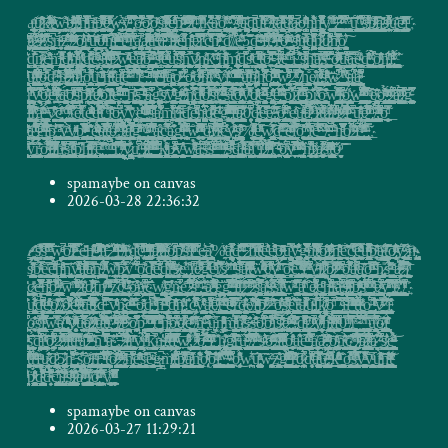
a̢̬̦̤̭͇̣̣̥̦̝̥͎̲͈̱̯̫͙͙̱͙̤̻̜̮̮͖̫ͪ̃̃ͫư̷̖̖̣̹̳̗̟͚̹̰̠̞̭̩͙͕͍̭̰̖͙͈̩̤̻͖̰̲͉̺̩̝̲͎͎̘̼̪͉͈͔̞̠̦̈́̔̌͑̐̋̊ͦ̊ͮ͒͝k̶̷̴̟̫̻͇͇̫̥̪̣̏͋́ͣͣ̽ͯ́͋̒̇͊̒̏͐̏͋͜͟ͅţ̷̙̤̰̼͓̣̮͇̱̘͈͉̩͚̹̟͙͍̳͔̰̩̣̮͕̪̣͓͍̳̫̹̭͈̼̱̲̤͓̥͕̪͎͙͈̦̪̟̗̦̖͕̉ͯ̾ͮͥͧ͐̕͠ͅw̵̧̮̭̬͍̲̼̯̳̦̤̱̮͖̫̰̹͉̹̫̖̣̪͎̦̙͇̣̪͙͙̃͌̒b̶̡̻͚͔̼̮͈̟̫̺̝͚̙̦͎͕̥̝̭̼̼͔̞̠̪͖̟̝͍̲̺̼̗̱͔̼̹͎͔̤̣͖̞̱͇̼̼̠͉̳ͯ̏̌̓ͧ͋͐̀ͨ̏͂͑̌ͬ̏̓̎ͫ̔͢ͅͅͅͅͅ҉ṟ̸̡̨̱̗̣̞͖̘̱͍͎̼̳̻̗͎͍͕̦̘̜̟̹̣͈̫͍̱͇̭̻̭͈͎̩̺͓̟̺̘̼͉͙͓̳̲̦̹͇ͮͩ̓ͦ̾ͤ̈̀͊̆̾ͮ́̂̈͋̌͆ͅṋ͕̗͙͓̦̪͉͈̪̰̻̟̫̹͔̙͕̻͓̭̻̪̝̪̟̜̳͚̼͇͕̘̆ͥ͋̈̌̅ͯͩ̈̄ͧ̆ͮͤͪ̿̕͟͝ͅͅṇ̵̶͇̟̜̻͖̬̺̮̘̺͇̘̳̠̫̬̖͍̝̹̠̜̺̀ͭͩ̈́͑̀͜͟p̜̫̟̼̙̺̯̰̼͕͈͔̲͉͎̘̦̯̮̱͓͙͉̭̮͕͚͈͔̯̝̟̮̩̤̘̟̰̠͙̣̮̱̮͙̠̼̟̪͎̍̽̌ͧ̂̾͌͛ͣ̃͆̋ͫͬ͊͒̅ͭ͊͟͝ͅͅḛ̷̩͚̲͕͖͔̮̲̻͉͔̯͈̤͔̬̥̘̪͉̮̻͇͔̹̣̪̻͇͎̖̟̹̗̙̎͒̾ͭ͑̽̔̿ͪͣͦ̋ͥ̇̏ͅ҉ẃ̶̡͇̻̯̟̩͖̬̞̲̯̗̤̜̞͉̼̼̼ͨ̀̀͛͝ẙ͔̯̝͇͍̮̭̗̥̬̲̤̳̞̺̬̜̻̱̰̘̱̱̰̤̟̗̖̠͇̬̯̳͔͍͖̣͕͍̯̮̱͇̹͇̻͇̻̻͎͖͖̟̞̰̹̏͗͆̃ͩ̏͋́͊͐̑ͧ̀͂͂̚̚ͅͅͅͅ҉̵̕͢͡ ̢̛̘̹̣̬̲̰̘̩͕̾̃̏͐͆̑̅̉̎̂̕͠o̶̻͎̣̮̯̬̩̜̥̯̭̝̜̺̬͉͔͖̠̯͇͍̹͕̜̻̜̱̗͉̥̗̤̝̬̘̪̥̣̝̲̱͈̓͒͛͌͛̐̈́͆̀̉͂ͬ̎ͥ̀́͜͝͝ͅͅö̷̢̖̠̣̼̹͓͙͔̝͖̫̖͓̲͇̝̜̜͙̱̗̙̯̥̯̥͎̬̦͚͕̤͇͕̹̩͈̦͖̬̺̱̞̦̳͕̹̠̥̞̬͇͍̗̪̖̘̺̤͚̲̣̞͕͖͊̊̀̅̏̿͗ͥͦ̎́̒̚͠ͅơ̵͈͔̯̩̰̬ͤ̏ͧ̇͘͜s̥͔̺͙̟͎͍̫̗̻̰͖̫̜̖͖̼̭̟͚̖̘̰̗͔̼̼̪͚͚͇̺͚͉͔̭͇̹͈͈̾̊̒ͥ̃͒̏ͣ̅̎́t̴̷̵͖̹͈̳̻͉̯̝̫͓̹̯͖̤͕̤͕͓͖͓͕͙̖͔̤̺̹̞̘̬͈̥͖͍̝̬͕̺̻̱̿ͪ͛͂ͫͣͩ̉̈̔ͫ̓̚e̡͔̪̥̺͈̱̙͍̲̰̖̮̪ͧͦ́͊ͦͥ̓̇̃̒̊ͭ̓́̚͠n̷̛͉̟͚̥̰̭̘̯̱̲̽̍ͪ́̀ͦ̉ͥ̈̂ͨ̋̑̉ ̵̧̝͇̣̱̘̼̪͚̯͈̣̪̗͉̠̰̜̮͔͚͇̟͇̯͙̜̃̈́ͯ̿ͧ͒ͨ͐̃ͮ̋ͭ̂ͤ͝ͅ ̷̸̛̤͖̯̗̱̯͈̬̬̣̳͇̪̪͔̮̬̺̳̳͚͉͚̜̺̩̯͈̝̤̟̩͇̭͈̪̯̥͉̤̖͓̜̰̼̙̮̫͇͖̫̜̠̥̲̯͔̯̤͎̟̣͖̃̋̎ͣͮ͗ͦ́̏ͥ̉ͤ̀̈́̈͐̿ͤ͠҉t̝̖͔̭̫͍͇͖͈̩̤̝͈̖̺̩̭̬̜̬̲̲̯͔͎̳̹̫̠͎̘͙̳̟͉̦͔̬̩̼̥̰͓̼̪̻̳̙̩̓͒ͪ̅͢͢͞ͅ ̢̼̤̖̬̣͉͚̻̣̩̠̎̃ͫ̄͐̍͏t̛͎̩̗̞̯̮͍͈̰̰̦̿̈ͫ̈́̒ͮ̊̽̀͢k̶̴̨̼̜̙̙̯̲͓͓̳̪͙̪̲̜̥̀̓͒̂͐͆̃̈́͒̎͛̓̓̾ͩ̽̉͜͝ą̸͇̤̣̲̺͓̣̱̹̣̬̖̭̤̗̍̐̈́͐ͨ͐̀̈̈́̈̊̂͒͌̚̕ỏ̧̡̨̥̗̙̳̩͙͖̹̗͚̮̫͈̜͖̠͉̈ͤ͌͗̈́ͯ̔̽̔̓̂̉̕ͅ ͔̬̹̱̱̪͎̝̙̥̱̩͕̠̭̳̫̻͖͍͈̫͉̠̮̝̠̟̠̖͇̗̟̙͇̤̦̭̣̫̠̺͚̲̖̬̝̮̼̪̤̠̒͗͗ͦ̅ͭ̾̊̈̓̃͐́͟ͅ͏̵̢ ̢̳̜̦̻̪̱̪̜̞̣̣͕̙͈̮͕̟̣͔͕̦̣̞̩̠̖͎̜̬͇̞͈̥̩̠̣͍̤̳͚͇͔̙̞͚̬̦̣͋͑̆̓̓̌͋͆͛̀͟͝͡s̠̫̰̣̻̝̝̣̞̟̉ͫ͋͛͂͋̉ͧ̎̃ͫ̂̔̾ͥ̚̚͢͝͡҉ą̬͚̥͔͚̖͎̤͙͕̖̤̱̺̺͓̈ͧ͗̕͜͡͡ͅd͇̹̫̣̞͖̫̞͈͍̲͍̥̲̤͎͇͚͔͎̟̯͍͈̣̖͇͕͉͈̹̰̙̱̯̗͕̯̖̥͓͕̪̣͉͖̟̰͉̱̻͚̼̣̲͈̪̲̝͚͖̽ͩͦ̃̚͘͘ͅu͕̯͖͙̟͕͙̦̪͈̥̺̬̘̥̯͉͔̙̬̬̦̥̼͍̞͈͉̙̱͓̲̳̟̺͖̫̞̳͖̤͓̖̦̳̱̳̟̮̘͕̖͇̦̼͈̬̩̒ͬͪ̄̎͌̅͛̉ͦͪ́ͧ̿͛̍̔̀͘t̨̢͓̮̰̜̣̠͓̭̞̰͖͚͈͕͍̭̠͕͎̘̳̲͓͈̯̹̝̯̯̬̘̰̘̗̺̙͓̟̗͙͎̠̟̟̦̋ͤ͗͆̇̀̀̀͡ͅ ̴͖͓̼͓̥̞͉̱͔̟̗̅̉͆͛ͯͣ́͊͜ͅ҉̸͡f̸̧͉̮̣͎̗̘͎̘̜̯͙͈̟̱̙̞͉ͩ̋̆́͟ȁ͈̣̙̜̟͕͕͙̯͍̱̬̲̗̭̙̙͖̻̫̞̺̙̠̖͍̲͖̠͍̱̜̣̹̬̺̬͕̤͔̜̭̤̻̠͉͓̻͂̓̏̌̋ͯͭͧ͊͒̊̿ͤ̎̋̽͡ͅ҉̶̕͟u̮̳̮͓̟͓͔͕̪͚̯͖̗͍̰̤̘̟̞̪̱̲͓̩͔̪̘̞͚͓͎̖͕͓̯̤̥̭̺̩̹̖̤̤͙̗̯̪̪͎̍̂́̓̇̓ͣ͆̎̀͆̄ͮ̇͌͂̀̓ͮ͝ͅa̷̶̦̙͇̦̺̝̭͍̜̺͉͔̫̝͚͔̣̖̝̥͖̬̜̬̰͎̻͉̹̤̩̹͖̲̠͉̺̯̣͇̅ͩ̚ǫ̦̦̺̞͕̣̼̪̖̥̩ͭ̄ͫ̄̆ͩ́̓̏̌͛̾̒̍̑̍h̬͉̞̱̳͚͉͓̰͔̳̻͇͖͈̮̳̣͕͓͕̣͈̝̻̝̩̫̻̞͙͇̜̫̥̬̺̘̠̲̦̹̗̝̹͉̘̜͍̤̙͋̃̆̃̉̋͌ͤ̔̐͛̆ͦ͘ṋ̴̻̣̹̮̘̙̭͖̹͕̺̻̱͙̠͈̲̱͓̝͚͕̫̳̪̠̙̣͕̬̖̦̬̬̲̤̝̮͕̫̘̲̯̝̤͓͉̥͎̥̙̥̮̐͆ͬ̊ͧ̌̂ͪ̅͊̄̂̇̏̈́̓̊ͯͪ̕ͅͅͅy̸̲̰̱̹̠͓͔̦̜̰̲̭͕͙̗͉̩̼̞͍͊ͪ̌͋ͅ ̨͇̝̘̖͈̻̗̝͓̗̫̝͍͇̲̲̝͍̱͔̻̹̲͖̼̰̣̯͖̺̤͙̖͉̣̱̳̹̳̤̥̬͚̩͔͈̼̗͕̳̳͇̠̟͋͌̀ͯͥ͋̇ͤ̽́͢͟͜,̷̶̥̯͙͚̭̭̹̬̗̗̹͓̠̫̠͙̬̦̥̦̦̠͔̯̻͎̥̱̦͚̹͎̗̞͈̯̗̜͙̪͎̗̮̟̭̭̳͇̯̲̱͔͚͕̟̙̬̩͎͚̺͕͉͇̙̳̼̋͊͑ͬ̋̈́͏ ̵̖͚͖͇̙͈͙̼̬̺͉̝̻͖̙͍̯̯͈̮̥͑̉̇̄̿̔̉͋ͬ̍̈́̐̌ͦ͛̐ͬ͟ͅͅ ̦̳̠͓̤̺̖͔͇̜͕̗̭̦̟̟͔̳̞͇̫ͤ̆͌ͮ̾́͑̓̚͞ͅͅ ̧̛͕̪̖͎̖̰̭̥̭̞̳̬̬̮͉̞̮̰̠̣͓̟̫̦̞͉̘̟̳̱̻͖̬̬̠̤͚͔͔̦̳̮̤̙̳̪͂̉ͣ̋̀͢͡ǘ̧͙̖͕̦̩̣̖̦̦̻͎̥̪̭̜̩̠͈͕͍͇̼̟̯͖̪͈̫̤̬̳̦̰̬̮̲̜̟͖̩̮̬̎́́̔̂͛̑͒ͭ̂̾͜͡͡ͅ ͈̫̥̥͈̼̳̣̰͚͙̪͙̹̳̭͎͔̱̠̰̥̗̲̩͓̯̜͇͚̻̟̠̟̼̣̝͇͚̦̘̺̤̲̖͓̏̓ͮ͆̑̇͋̋ͤ̈́̓͛̓̈́̀ͅs̭̬͕̝͓̗͇̟͙̼̤̦̮͉̘̻̦̳̙̞͔̳̹͔͙̲̰̟͚̟̬̪͇̜͙͓̯̙̗̱̹̲͇̲̲̝͓̥͛͑̊̔ͥͥͫ̾̚̕ͅ҉̵̢̛p̡͖̟̖͚͉̙̘̤̼̻̖̺̫͚͉̩͉̞̱̩̬̮͙̦̹̱͚̱̜̬͎̙̥͇͔͇͇̙͓͙̳̳̲̬͍̋̓̀ͯ̌ͪ͗̋ͧͧ̄ͮ͊̅̔͠ͅ͏̷̧a̖͓̳̞̜̘͉̥̰̖̖̯̲̥̗̭͎͔͍͓̬̝̰̰̫̼̰͖̻͖̻̟̺̮̗̤̜̝̥͈̬̰̞̥͕̤̤̳̺̗͈̺͚͓̲̯̙̩̜̜̥̗ͩ̊̋̆́ͅͅs̷̖̥͇̙͎̰̹̜͕̖̟͉̲̪ͪ̈́̉̒͐ͤͫ̊ͤ̆̓ͨ̑͋͐̚҉u̩̠̣̥̯̥̯̪̬̠̼̘̗̗̲̬̞̯̰̹̩̳͓̩̙̗͖̦͍͔̼͔̠̼̗̤̜̤̩͉̱̖͎̰̲ͦ͊̊͝͞ͅͅͅͅe̱̗̯̮͔̺̤͇̠̩̣͙̺̖̝̜͔̲̟̼̞̞͌͒̋ͥ̾ͤͬ̅ͭͤ͊͘ͅi̘̦̲̝̰̭͖͉͚̞͙̥̟͎̬ͧ̎͗̌̔͒ͩ̋̅ͨ҉ ̼̜̤͇̞͔̥̟̗̯̟̤̟̪̝̘͚̘̝͔͎̟̠̘̤̪̟͇̘̳̬̱͉̗̼͕̜͕͎͕̖͔͈̝̲̲̹̟̤̣͕̮̻͇̯̩͇͉̪̼͊̽͊̂̓̆ͤ͑̄́̄ͅ҉t̲̦͖̙͙ͯ̈ͦ̌͐̔̚̚҉͝r͉̣̰̰̟̙̣̯̣͇͕͙͉̝̣̜͖̳͕͔̜͎̰̭͈̺͍͇̖͖͍͚̲̖̪̖̳̜̩̒ͭ̓͌͌́͆͜ͅ҉̵̷͟s̶̷̩̯̳̯̲̰̣̘̤̰̦̪̝̣͍̖̞̝̣͕͎͍͑̎̆ͤ̂͋ͭ̾͋̀̾̇̅̓͑͋ͪ͞͝ͅ!̸̘̩̲̜͙̝͓͓͖̤̠̝͙̠ͩ̽̏͗͊͊̃͒̆̔͒̚͜s̫̠̝̪͍̬͙̹̲̖̗͙̱͇̜̣͍̤͍͕͎̬̗̥͖̱̬̱͇̰̗͙̪͔͎͇͎̘͉̙͓̹̼̗͍͉̆ͯ̚͜͜ͅn̶̴͍̭̟̭̖͙̜̰̘̬̦̣̦̖̆ͤͪͦ̉̉̋́͡͡z̨̢͉̲̟̮̪̙͇͈̖̪̼̯͈̝̱̹̟̺̼͕̙̰͉͙̙͇̗̳͖̗͚̞̜͉̮͈̹̥̝̙̭͖̜̱̬͙͋͊̐͛ͦͣ̐ͫ̄̐̓̈͗͑͟ ̸̵̗͉̼̘̝̗̟̤̬̗̜̝̳͓̼͚͙̦̰͚̖̣̪̠͓̝̪̩̭̙̻̝̲͕ͣͯ̆̉̐ͧ̍ͧ̽͛̍̏͒ͭͦͨ̄͐̍̕͘ͅ ̷̧̛̣̱̗̞͉͚̫̲͔̘̮̣̰͈̳̹̪̖̜̭̺̭͇̪̠͕̲̳̜̫̞͇̭̮̯͇̹̹̜͇̙͈̯͓̲͇̮̣͍͓̘̻̳̺̟̘̮̠̰̯̰̤̗̤͑ͭ̉̀̄̌̏ͯ̋̓́ͯ̍ͦ̇ͤ́͟ͅo͔̹̝̙͉̙͔̦̰̠̻͙͕̹͚̩̪͔͇̻̘̘̳̗̱̺̠̹̥̖̤͖͕̪̮͎̙̱̳͉̳̞̣̱̝̭͍͍͓̞̼̲̥̮̫͓̟̘͓̓̂̈ͭ͗ͦ͐̇̌̍̓ͬ͛͡ͅͅr̝̦̲̝̮̙͔͖̓ͣ̀̄̔̂ͬ͛ͨ̽̈͟͞͠ú̟̻̗̪̖̼̭̳̖̦̯̜̱̈́ͣͬͣͧ͗ͫ͘̕͜͟͠o̩̖̭͊̓̊̀ͪ̎ͫ̅ͩͭ̽ͧ̽ͭͨ̅̋̃͡n̘̠̰͈͎̱͓̦̘̫̟̰̬͉̥̜̖̝̙͖͇̮͈̣̼̣̘͖͓̣͈̿́ͭͤ͛͛ͬ́̚͜ͅi̹͕͈͕̖͇͔̰̬̺̤̪̰̹̳̮̬͕͕̦̩̘̩̯͍̱̘̦̫̪̹̱̺̭̗͙̥̗̳̖̙̥̲͚̲̬̲͖̻̺̯̪͚͉̫ͭͤ̽̓ͦͥ͊̍ͯͦ̓ͫ̽ͣ͏̴̨̛͘ ̭̦͔͍̣̜̖̯̭̙̯̻͖̻̝̘̠̝̖͚̮̳̲̟̺͖̱̺̬̻͙̳͖́͐ͥͨ͆̓ͮ͌ͦ̀ͅ҉̧͞t̛͔͉͓̤͇̳̗̦̪̭̩̼̘̥̣̥̫̪̖̦̥̥̮̥̳̜̥̝͚̮̲̲͎͍̼̯͈̱̠̬͚͓͙̖̫̰̰͉̳̻̻̤̮̱̬̠͈̲̝̱̹̭̦̊ͣ̋̐͑̚͞ͅ ̙̣̤͍̩͕̻̏͑ͫ̓ͦ̔̿ͪ̀̃͡ͅͅ͏ȑ̛͙̼̞͕̤̣̩̰̮͚͔̗̩̫͕̙̽̋ͮͭ̐̈̉̾̃́ͭ̽̚͘͡a̢̠͍̻̦̘̞̩͍̺̭̮͈̞̱̹̰͎̼͙͚̰͙͎̻͎̭̱͉̯̝̬̙̥̱̰̖̯͖̣̬̼̟̲͈͈̗̺̥̘̠̥̞̹̩̪̾ͬ̏̚ͅͅͅą̷̴̛͈̫͍̘̣̝̺͔̮̥̝̪̝̺̯͍͓͕͎̮̜͙̱͉̦̜͓̣̗̰̖̲͓̘̟̬̦̟̺̲̞̖̰͈͙̞͕͍̖͔̫͔̬̠̞̭̼̯̹̜̐ͣͯͫ͌̈̋̐ͩͧ͋ͩ̃ͩ̅̏̚͝ͅͅt͍̩̗ͪͣͪ̅ͤͥ́͌͜r̵̯̩̜̞͉͇͍̩͓̠̪̤͖͇̟̳͉̮̪͍͈̻̖̜͈̘͙̭̩͕̩̤̺͕͎ͦ̈́̃̓͛ͭ͂̾͛̚͘͜t̸̩̤͕͕̱̖͈̗̤͉̭̬̭̫̪̭̺̘̖̣̙͕͎̰̳̹̳̘͖̙̦̜͎̦͈͚͉̲̱͉̫̜̰̫̣͎̫̬̩̥̜̜̳̄̇͊̀ͮ̅̉̇ͅ͏̶͜͝j̵̡̠̣̞͍͓͕̝̲̗̬͕͚̗̥̗̩̯̮̮̥̻͔͔͕͙̖͙͓̳͖̦̻̱̗̫̭̭̦̱̱ͦ̋̋̄ͨ͋̓ͩ͂̄̿̇̾͌̐̏̚ͅͅ ̡̨̗̲͈̝̲̠͚̲͖̘͈̭̥͓̫̤̮̤̲͇͕̹͈̬̘̜̬̂́ͤ̿͒͑̒͋̈́͋͘l̴̛̘̣̜̲̲̲͎͍̣̖͕͖̯̲̟̪̯̭̩̙̼̗̥̻̟͖̜͉͙͚͙̞̗͔̼̦̻̖͎͖̤͓̮͇̩͉̤͓̭̬͔̰̹̦̣̦͑̄̇ͤͨ̂͌́͊̿ͦ̃̽ͩ̄́̇ͅͅl̷̶̛̜͍̪̭̥̟͔̫͈̹͕̥̩̪̲͉̦͈̦͙̝̯̘̠͎͙̳̮̭̣͖̥͙̥̳̳̗̫̲͈̫̟̬̣͖̭̟̍̋ͯ̄ͫ͐̄ͭ͑̎̄ͅẽ̛̲̝͍̼̟̯͕͓͇̪̞͕͔͕̩͙̟̳̙͉̣̣̰͍͎̮̖̭̬͎̹̣̪̝̦͎̫͓̩͍̯̬̮͓̭̱̩͚̼̳̬̺̖͓̝͖̩̬͎͕ͩ̅ͩ͊̾ͭ̚ͅͅn̢̠̰̻̼̗̼̜̟̩͎̝̬̣͍͓͔̣̘̤̯̥̩̠̩̖̰̤͍̺͈͈̰̳̙̘̗̻͖̘̠͕̥̦͎̖̤͈̘͓̣͚̤̥̬͓̫̣̔̍ͪ̾͂̎ͨ̔ͦ̉̈́̽̊ͤ̆͟͞͠ȩ̷̭̞̺͕͔͔͍͍̩͖͙͚̜̠͎̹̬͉͎̘̙͓̯͈̲̼̮͙͈̟͙͔̟̪̬̼͇̱̞͙̠̟̭̲̟͍͔̙̩̥͖̙̳͍̮̦̣͇͕̦̜̳̺̩̣̺̿̒͛͌ͦ̈̎͛̄͊͂ͨ̽͆̌ͅr̼͔͍̫̮͖̭͍̳̹̱̘̩̮̥̙̯͚̠͇̭̹̲̙̣͔̟̩̝̟͓̤͈̝͈͍͔̲̦̥͍͎̠͙̣̗͙̭̳̭̙͇̘͔̜͙͇̦͍̹̂̆̂̆͒̎̃͆ͬͥ̾̚͘ͅc̪̱̰͚̺͇͍̤͔̩̰̮̤̣͔̥̳͎̙͚͔̙̩͉̫͓̖̗͍͔̯̹̹̦͈̳͇͙̱̺͎͎̱̣͈͍̱̦̪̥̖̳̤͍̫̥͙ͤ̂̿ͨ̓̾ͬ̀̒̊̄͒̌͌̿̆̊́͡ͅͅͅn̴̸̡̟͇̮̩̙̟̹͔̻̼̣̜̰̯͇̣̭̳ͥ̓̇̏ͪ̐͆͛ͣ̑ͦ̿͢͞ ̧̦͚̱̜̥̯̟͇̦̺̭͈͕̤͎̰̫͓̫̱͍̝̺̱̼̘͍̙̱̳͍͉̦͕̭̼͈̣͓̝̉̅͂ͨ̑̏̾̒̃̓̓͟͟d̸̨͉͕̞̘̳̺͓̟̭̹̱̱͉̩͔͖̰̠͇̙̦̰̱̔̋͌̉͟͠ͅͅ/̸̺̰̭̳̲̩̹͚͖͉̼̠̗̱͎̳̔̒̍͋͆́̀͠ȩ̶̛̱̘̙͓̰͕̙̠̰͚̼̬͎̳͂ͫ͋͐̓ͅ5̝̯̩͙̱͕̪̫͎̬̠̪͕̥̦̗̩̳͓̘͙͍͔̞̯̜̘̹̘̝̣̩̥̯̹̖͙͈̜͓̻̭̺͚̫̲̆̂̈́͂̂̓̑̅́͘͠ͅd̴̨̠̻͙̤̹͓͙̼̟̻̝͕̹̠̜̰̰͔͚̜̼̹̥͙̤̱̩̱̠̬̲̺̝̫̟͎̳̱̞̼͕̪͙̭͚̖͉ͯ͂̆ͨ̐͒͐͘͘͟ ̶̖̘̙̮̟̘̹͔̲̮̞͚̞̘̮̤̹͉̰̼͔̞̹̜̩͕̮̺̲͉̱̭͌ͯͩ͂̀̆̐̍̓͜͠f̴̜̮̳̞͈̠̙̳͙̗̼͓̣͕̩̘̦̝̟̽ͥ̑͋̋͌̇̍̋̓̈̔̓̋ͣ̏ͬ͆͏̢҉͜ț̢͕̬͉͕͉̠̻͉͖̜͙̦̱͇̭̥̞̖̟̬͓̖͎̟̗̰̮̗͎̟̦͙̖̟̝̣̱̺̹̳̰̃̃̽̍́̂̾́̓̍̒̾͛ͤ̈́̀̚͠ͅͅ ̵̜̥͕̙͇͇̘̝̪̟́̓̄͋ͥͯ̈́ͮ̂ͩ͆̂̂̉̐ͭ́͡ͅͅr̶̴̭̳̻̱̹̞͇̜͔̰͙̳͖̟̤̟̜͔̱͎̲ͣ͑͒̅ͬ̆ͩ̉̾͒͐ͩ̐̊̎͂̎͗̊̀͘҉ö̵͓͖̬̦͕̲͉́͌ͭ͗̒͊͐͗̾ͧͯͫ̋̉̏ͯ͗ͣ͠ ̩̹̪̺͖͎̘͓͇̘̪͚̜͚̭̮̞̖̟̩̤̖͎̤͕̜̜ͮͬ̔͐̍̀s̵͕̠̭̭̱̫̱͊ͪ̓̊̈́̍̌͂ͪͮ͒ͅ҉n̤̠͕͍͍̣͖̣͓̻̭̙̞̟͖̱̘͎̳͓͔̝̭̦̱̹̫͉̱͉̼̣̻̼̳͙͕̠̠͕̟͈͙̘͖͈̱̫͖̖̻̠͈̹͕̫̥̫͙̮͙͛ͩͥͧͫ̿̎̇͘͘ͅd̨̙͍̪̞̫͓̺̟͔̹͈̞̗͚͍͙͙͖̙͓͓̼̫͙̦͎̪̝ͥ̍ͮ̇ͪ̅̂̓̐̎ͪ͊͆̓͑̀͜n̷̘͓̻̘̘̱̩̯̺͖̠̮̞̺̯̙̣̘̳͎̤̻̬̱̜̦̱̹͇̳͓̱͓̻̰ͦ̉ͮ̑͐͆͋̈́͆̑́͢ͅ͏u̷̜̜̼͍̯͇̣̪̱̻͖̖̼̳̦̺ͩͪ̋̏͋͌̔̒͗ͤ̚͜͞n̡̛̥̭̼͔̘̯̼̯̖̬̫̤͎̰͙͉̳̲̓̅̐̆̅̎ͨͯ̅̍ͣ̋̿͒̃̀̕͟o̸͍͍̙̺͕̠̖̙̬̣̬̦̫̲̯̲͔̮͉͛̋̓ͥ͠ ͉̹̼͈̱̻̥͎̺͍̞̺͉̥̝̖ͨ͊̉̓̒ͮ̓̀͂̀͘͢d̨͕̠̦̖̗̩̲̞̣̟̞̟̼̗͔͓̻̻̜̫̳́͛̎̈͊̑̔͊͘͞ͅn̷̢̪̫̞̳̟̝͈͓͓̗̜͙̗͖̲̯̯̼̝̜̣ͥ̿̐ͫͮ͟ͅc̵̶̜͇͕̥̠̘͇͓̭̦̫͍̫͕͚͈̜̳͖̬͉̗͓̞͚̘͕̦̻̺͗̽̃̓ͮ̓͌̄̈́͘͟m̶̵͙͉̬̺̝̲̰̖͚̦̥̻̗̙̝̩͍̻̪̬̳̫̙͖̘͉̤̙͚̟̝̗̝̙͖͖͔̝͚̭͍̮̣̤̟̠̣͚̾̿̈́ͩ̐͊͑̓ͤ̓ͥͮ̂ͣ̇͛̎͌͜͟d̸̨̛̖̮̹̱̺̥̗̫̙̟͈͉̹̭͕͇͎̰͕͙̲̗̘̘̼̣̬͚͍̝̥̥͙͍̗̭̱̜̟͇͉̠̖͎̰̝̲͇̮̠͚̞̱̥̭̗͉̳̼͊͑̓͊ͤ̒̓ͩͬ͋̂̑̇͌ͮͥ̓͐͟ͅn̥͍̮͙͙̮̱̣̮̘̼̹̼̻͚͓̬̖̬̘̖͍̩̓̆̐ͪ̿̇ͥͦ̌̈ͤ͛ͭ́̆̔͋̚ͅ҉҉r̸̲̼̦̰̖̤͙̼̟̟͕͍͇͉͚̫̮͉͖͔͇͕͕̗͚͔͓̦͉̱͉͙̼ͩ̐̾ͮ̀ͭ̍ͅͅͅ͏́͟d̵͕͍̱̰͚̭͇͕̙̠̙̩̖̪̯͖̟̘͍̠̱̯̘̳̘͉̦̱͐ͫ̆̀͒̎͊̓̑̂ͤ͗̃̾̚ͅͅc͓̣̣̱̲̻͈̣̙̻͓̈́̈́̈́ͫͣ̅̂̎̀͑ͨ́͟ͅş̵͔̼͎̱̫̘͈̗̫͉̮͍̯͎̠͍̔ͦ̐̌̆̀̏ͪ̒̉ͦ̊̊̈́̔̌̋҉́f̬̙̻̳͍̗̹̭͙̠͖͎̰̭̱̳̲̺͇̻̹̣̥̠̱̠̝͓͓͈͔̦̪̰̙̘̮ͦͥ̄ͯ̽̄͌̅ͬ͂̔̉̄̽ͬ͛̇̍͒̀̀́͜͢i̛̘̝̝̱͉̗̙̰̲̪͙̰̖̦͖̻͔̳̖͎͙͖̬̫̩̼͑͐̄ͩ͑ͣͧͨ̋͆̎ͮ̓̄́͝ ̷̡͎̬̗̣̲̲̬̻̝͇͓̟̬̖̞̱̱̖̱̺̻͚̹͍̝͖̣̞̰͎͕͚͇͖̫͚̬̮̼̳̬̞̯͌͌͐̿ͣ̂͜͡͠w̵̝̗͇̭̝̝̱̬̲̯͈͎̝̖̼͈̣̝͈̗̱̥̙͈̱͔̻̳͙͍̫̘͎̭ͮ̔̂ͧ̾ͩ̌ͦ̓̅ͬͅȩ̨͕̺̫͔̜̣̘̜͔̠̙͖͖̺̞̣͍̥̹̳̫͙͔̙͙̞̻̭͇͕̦̮̘̥͚̜͔̞͉̺̭̭̻̰̟̭̳̞͔̭̳̣̳̯̜̥̤̳̪̻̰̼̱̘̭̐͋̓ͦ̆͑͒̚ͅa̵̸̳͉̭̟̗̝̱͖̻͈̣̭̥̲̭̓̂̿̆̇͑̎̓ͧͪ͑̏̓̉̌ͤ͟͞ͅb̶͖͍͎͙̼̺͔̼͇̝̙̱͈͇̩̺̭͎̼͖̬͕͔̦͍̻̗̘̖͔̘͎̻̘͚̳͖̰͔̥̭̳͚̝̤̗͈͙̦̞̤̬̓ͣ͋̃́ͫͧ̿̍̿̉̕ͅ ̢̙͚̺̮̯̫͙̭͚̰͇̥̘͉̱͍̠͎͖͉͔̬̭͔̼̗̜̦̻̝̟͉̠͎̤̼̬̣̻͍̙̥͈͉̺̳̳͇̞͙͖̜̺̖͎̪̻̓̍͒͗͋̆̔̒ͪ̒̇ͣ͘͟͡ͅͅͅs̥̩̺͆̏ͫ͐̅̃̋ͩ̅͂̿ͯͪ̒ͨ̀̚e̴͇͕̻̗͙̹̮̣͕̩͔̱̥̭͇̺̖̩̟͎̩̦̜̹̰͈͈͈̤͓̜͎͈͕͕͔̘̦͕͋ͤͬ̔ͫ̈́̓ͭͩ̚u̼̪̻̰̲͈̠̙̘̦̦̠̥̲̱̦̥̟̞͓̱̻̺̣̼̳ͩ̇͑̓̆̌͑̐̏̄ͩ́̚ͅ͏̛͟s̡̳̺̝͎̟͎̳̯͚̳̗̜̯̼̮̣͔͖̦̝͇̜̘͔̠͕͎̱̠̖͈͕͓͓̜͎͔̟̲̻̟͇̥̦̜ͭ̑͆͂ͤ͌̅͑̆̓͆̚ͅņ̧̦̥̤̲̺̪̖̺̞̪͈̰̼͙͖͖͕͇͉͍̲̠̲̠͔̼̄͒̀̚͡y̷̯̳̠̝͓͙͙̳̟̼̟̘͔̖͚̰̻͔̟̫͚̺̪͉̰̘̟̟͚̺̦̙̘̯̺̝͈̫͔̠̯̝̹͈͖͔̐͒ͪ̾ͭͅn̴̛̮̬̬̻̘̥̪̘̯̺̹̦̳̣͇̩̲̘͉͔͎̬̬̥̲̼̦͙̖̗̬̩̠̞͖̬̭̤̭̫̩̰̫̹̩̭͚̗̙̪̭̱͎̱̺͇̱̗͔͈̽ͬ̓͠ͅͅk͇̳̣̠̜̜̼͕̯̘͈͎̜͂ͥͭ͂ͮ͢ ̵̢̢̥̮͕͇̝̥̠̞͖̟̫̥̘̩̥̯̣̤̲̱̰̻̗͔̳͓̭̮̜̗̘̭͚̺̣̥̻̮̯̻̳͈̭̲̰͎̹̖̗̦̟̟̻̯̜̦̪͂͑͑̈͂̾͐̆̈́̌ͤͬ͊̀͠ĥ̴̼̭͉̳̼̬͓̪̥̻̮̰̬̼̙͔̥̯͎͙̗̜͈̭̻̻̱̙̦̺̠̹̻̜̟͓̝̞̟̫̩̲̱̩͎̯̜͚̬̺̦̏͒ͨ̊̉̏͂ͣ͑ͭͧͬ̃͋m͔̞͈̲̙̫͍̜͇̤̣̼͇̱̣̻̲̹̫̙̞̘̰̗͚̙̼͓͙̜̟̠͎̯͖͖̥͍͓̟̯̠̭̝̞̱ͩͦ͋ͬ͡ͅd̬͕͙̩̫̼̹̠͍̟͖͓͉̞̭̯͉̼̪̝͙̘͉̠͖̩̮̼͖̼̞̭̺̱̹̻͔̗̟͓͖͓̯̜͕̮̟͆͒̓̐̓ͅ͏s͉̪̝͙̞ͧͩͥͦ̇ͥͭ̌̀͘͜c̭̥̣̼̰̘̗͍̦̲̣͈̺̖̪͔͕̫̭͇͕̙̰̻̲̟̩͕͔̜̻͎̩͓̪̮̦̮̙̫̺̦͕͙̫̳̭̣͚̬͙̲̼͇̮̣̳̗͍̟͆̍ͬ͛ͯ̌̑̋̒ͩͥ́̚ͅͅt̖̻͇͕̺̥͚̬̪͕̹̟͕̥̣͕̮͙̖͚̣̮͎̖̱͓͖͈̙̯̜͍͍͍͕̺̫͙̖̜͚̝̳͇̤̮̰̬̪͎̜̠̞̮ͮ͋̌̏ͧ͑ͧͦ̈͝͞ͅͅo̶̵͚͍̲͓ͩ̂̂͊̒ͨ͊̋ͤ̿̀̏̿ͩ͂͞ͅ-̴̧̢̮͓͕̜͔̖͉̭͇͋͛͗̃̏͞ͅͅf̶̸̸̺̬̰̙̙̦̜̱̮̳͉͕̗͇̫͙̪̝̻̮͈̫̬͙̞̹͇͈̹̠̘͎̣̹̤̰͍̰͓͔̮̜̠͇͈͓̬͔̝̫̮͎ͫͣ̀̒́͆̐́͢ͅͅͅͅe̻̟̝͙̰̙̦͇̭̞͚̞̠̻̞̥͉̳̻͕̞̥̜̘̬̰͖̠̯̻̺͉̰͎̺̝̦̹̫̝̜̗̜̬̘̤̰͚͇̩̣͇͚̯̟̅̐ͫ̎ͨ̊̄̕ ̧̟̞̤̗͕̞͉͉̼̥̻͈͈̻̱̰̼̜̯̥̳̱̝̺̘͎͙̜̪̝͈͉̤͔̹̲̪̣̘̜͆̆͗̆́̑ͣ͟ͅỉ̴̱̩̹͍͚̖͕̦̭̺̬̟̲̗̦̬̣̩̫͎̤̖̱̪̫̜̥̲̥̈̅́́ͅ ̤͖̼̣̙̜̳͇̳̣͍͚̞̩͎̤̦̰͙͓̮̯̻̺̭̯̥̯͎̺̖͉͎̯͔̯̩͓̹̝̠̗̣͍̻̞̰̳̬͇̜͎̬̼͇̜͛͗̀̃͂ͦ̀͑̎̄̆͗̕ͅs̵̡͉͚̲̣̱͖͉̙̜͎̖͎̟̪̥̞̯̯̘̩͚̺͖̤̖̺̰̘̝̩̣̮̝̦͉̦̩͓̦̙̙̠̣̟͌ͭ̎̔ͯ̑ͬͭͦ́̚̚͠h̛̞̗͔̰͇̺̗̱̲͎͎͕̜̭͍͍̝̻͎̯̖͇͇͖̯̹͇̻̱̘̝͉̭͚̲̼̮̬̋ͩ̽͊͑͡͡ă̸̢̧͚͙͈̯̱̘͍̺̱͔͇͖̼̠͇̤̻̫̙̮͎͎̫̤̩̲̻̱ͫ̌̐̂ͪ͑̚͟͞s̶̗̞͍̭̳͚̠̣̥͎͔̼̲̥̖̞̠̻̻̥̮̘͉̱̱̟̪̝̩̗̘ͯ̄ͫ͆̆͆̌̎̔̔͌ͅͅ ̴͖̮͍͍̖͔͉̘͎͛̐͊͛̑̚̕͟҉͞ơ̷̶̬̜͔̩͕̠̞̗̱̙͕̖̤̬̤͍̙̻̙̳̗̲̱̯͕͙͖͙̳̣̭̱̖̗̘̪̳͔̫͉̬̦̦̥͈͎̘͖͉̣̼̮̬̼̞̖͔͇͔̳̻͈̺̗͕̙̈́̅ͫͣͫ̅ͨ̇̌̐͗ͣͦ̋͛͐͑̍͘͡ͅů̧̳̺̣͇̯̰̐̄ͦ̎ͦ̆̇ͤ̏̒̌͆̐ͤ̓ͤ̃͆a̶̛̳̫̰͖͎̹̜̰̯̝̟͉͚͙̗̤̠̼͈̯̱̙̜̭̣͈͖̦̟͓͎̩̤̖̝̤̟̹̙̝͍̖͔͓͈̜͍̙̻͚̞̩̳̳͖̠̬̳͉̿̂͒̀̈̃͝ͅͅͅ҉ḛ̴͍͚͙͓̣̯̩̲̦̫̰͔̩̫̤̩̪̳̣̤̤̠̲̞̫͇̬̭ͩ̔̇̇́ͬ́͟d̵̨̛͚̼̗̱̯̗̜̝̖͔̘͕͉͈̣͕̝͖͓̳̓̊ͯ̒́̔ͣ͊͢͜ͅ ̢̧̪̜̱͈͈̝̞̜͔̫̳͈̞͖͖̜̮̮̯̝̻͎̳͉̯̝͇̜̞̗̠̩̯̘͉̱̘̱̭̫͕̮̪̳̩̙̖͈̠͕̰̹̤͔ͨ̾͛̀́̍̀̍ͮ̃̔̚̕͢͠ǫ͔̼̞̟̜͖̬̭̟͈͇̹̝͇̦̥̱̜̘̫̣̳͚̙̗͎͓̭͔̝͍̭̠̻͑̐ͮ̒̆̄̂ͯͤ̇ͅn̢̫̣̩̜̮̗̲͔͓͓͓͚͍̯̹̭̺͔̞̥͙̯̯̻̝̙̻͎̖̫͔͉͙̝͔̜͙̜̬͉͓͖̩͚̈́͂́͋ͭͫ͗͛͂͂ͅḟ̵̧̢̜͈͈̖̲̲̹͇̲̹̥̤̖͍̬̫̣̩̠̲̙͉̩͔̹͍͇̠̤̫̩̍̎́͋ͥ͛̍͊ͯͭͮ̾͜͢ͅ ͚̹̦̭̲̖̩̺̦͓̳͚̬͕̩̥̋ͨ̃̈́̋̕ͅ ̸̮̭̪̣̞̗̻̯̟̠͍̠̬̺͈̝͚̫̼̯̤͖̩̙͓̪͕̬̳̦̹̲͙̲̬̻̗̱̙̫͙͙̖̙̱͖̪͈͔̳̲̖̘̻̻̦̣̙̻͕̰̞͕͎̼̬̌ͣ̃̆ͭͦ̌͗̏ͪ̇͗̓̑̋͗̾́̀͘u̸̧̱̟̺̹͓̱̞̟͍̦͖̺͎̤̲͖̹͉͚̲̖̮̜̟̘̰͙̝̤̩̩͖̇ͩ͒̽͊̇̄͂̎̽ͫ̋͏t͔̜̹̺͈̣̦̯̤̦̟͇̰͔͔̹̭̙͔̠̝̞͉͓͉͎̜̲̝̖̲͕̖͙̙̟͉̘͖̫̥̲̳͕͕̭̰͆̏̋̍̀͗ͮ̈́͂̍ͫ͂́ͩ̓̐ͫͭ҉̢̛o̧̮̬͙̹̤͉̞͓̦̩͕̞̗̱̻̤̮͚̹̞͇̠͍̟̪̙̜̅͊ͨ̀̑͗́̿ͪ̈́d̨̪̯̮̬̤͇̞̮̯͙̞̻͚̤̝̪̣̳̤̳̙͓͓̟̘͉̰̱̥͕̰͍̥̤͔͓̦͈ͥ̀̍̎̀ͅͅ:̶̡̞̫̯̰͕͔͈̦̭̭̙̥͇̲͎͈̱̞̲̤͉̦̖̬̙̰̙̻̩͉̩̣͔̫̮͍̮̆ͪ̔͗̐͑͛̅ͣ͘͢ͅͅͅ҉h̜͓͕̥͓͚̘̙͎̱͔̹͌ͭ̌̉̈͑͆͑̔ͤ̐ͥ͌̓ͭͥͮ͋̅͝ͅ͏́.͇̭̗̻̩̲̳̠̝̳͎̙̘̠̱͎̮̯̗͉̮̟͈̯͖͖̥̠̽̉ͫ̃ͥ́ͨ̄̃̒ͬ̄ͪ͒̈͌͑ͭ̚҉͟҉̷̶ī̡̨̛̛̥̫̭̼͉̼͇̰͔̼̫̺̜̙͓̪̭̮̞̰̘̭̯̫̝̱͚̺̤̺̹̳͎̯̭͎͚̥̬̒̈̑̃̒̐̕ͅͅi̡̧̛̫̹̬̯̗͖͋̉̽̔̽̂ͫ̓̿͑̉͛͒̍̉ͤ́͢l̵̡͉̝̝̫̤̪̫̻̟̤̙͎̙̮͎̠͆̂̌̕ơ̺̘͉͙̼̱͈̖̦̪͍̫̻̻̪͍̠̜̭̰̳͕͕̜̹̫̩̭͕͔͙͖̄̾̑̏ͯ̔̔ͩ́͌̚̕ȕ̗͉͓̘̱͎̬̠͓̦͇̯͉̫̜͇̖͓̗̯̲̳̟̝̫̠̙̮̼̠̳͇̩͇͓̮̫̣̠̱͓͎͕̤̱̳̹̟̃̄ͯ̈́̃̀͢͜͞ͅͅ ̨̞̰̠͓̤̲̜̮̹̦̬̘͍͎̟̞͉̘̘͕̟̼̣̻̫̥̻̟̭̼̥̮̗͖͎̌ͣ̃̽̈̈̌ͯ̉ͩ͛ͧ̉̇̕ͅn̶̰̥̗͚̙̟͕̲̠̫̬̼̼̰̳͇̜̺̪̺̱̺̖͙̲̤͎̣̟̻͙̹̻͕̖̮̜̹̣̖͔̩̻͎̭̯̥̤̤̫̽̃̊̂ͤ̑͐̎̈ͮ̃̈́̌ͫͦ́ṱ̯̖̻̤̹̘̮̙̜͎͖̙̘͎͕͎̣̥͕͔̳͙͕̲͙͍̦̠̺̠̳̻̪̟̤̝͕͓̦͇̟̜̺̠͖̗̫̩̪̣͕̝̝̣̬̘͖̪̖̤͖̞̠͈̹̒̇ͧ̌̏̾́͢ͅa͉͉̮̗̥̗̖͕͓̬͚̦͆ͯͪͤ̐ͩ̍͜͜͡͠͡ë̵̩̦̳͈̘̮͍̻̲͖̪̝͕̼͓̹̲̜̲̤̤̗̹͓̥̰͓̭͚̩͎̮͈̟͔̺̻̳̒̌̀ͣ̒͌̈́ͯ̇̒́̚͜͞ͅͅ͏ ̨̮̟̜͇̥͓͙͈͙ͣͮ͛̍̏̋̓͘͝͡ ̛̥̻͙̫͎̹̪̻͔̪̝͖͕̝̱̣͇̹̭̖̯̥̯̬̱̰̯̗̤̼̗͓̞͉͍̗͚̗͈͉͈̦̻̖̮̣̦̪̗͖͉̺͎͉̺͙͖͕̰̠̌̈́̾ͥ͛̓͌̈̐̐̎̿̿̀̎̀̈ͅf̞̙̩̜̪̞̙̠͖̗͍͕̲̪̻͈̳̬͚̭͉̻̖̙̬͙̲̩̦͉̼̣̠̮̠ͣͤ̎̎͗̀̍̾͠ͅͅͅ ̵̴̢̩̘̣̤̻̥̙̞͈̺͉̞̌̋͒ͅ ̡̛̪̮̣̻̟͈̜̗̤͔͖͚̭͕̱͔̽̽ͩͦͣ̈́̌͑͗̚̚͡ͅ ̥͍̪͙̬̫̝̰͈̳̹̭͕̼̖̺̯̻̼̬̘͇̼̪̩̼̙̫̣̩͙̹̻̼͍͈̩̉͑̎̉ͤͥͫ̑̆͐̉ͬ́t̶̸͇̩͇̣͈͚͈͚̝̝͇̥̪̙̥̠̹̞̬̝͖͖͇̯͖̯̜̗͙̪͔̟͓̰͎̓̊ͬ̽̽͐̽̋͂̆ͯ̈͛ͅ ̭̞̻̹̗͔̰̗͓̬̞̺̹̦̤̟͍͉̱̳̻̫͚̒ͩ̾̅ͧͭ̽ͮ̆͞ͅl̯̬̙̱͈̪̪̻͖̙ͣ͆ͫ̌̔͊ͯ̍͊̕ͅa̫̱̬̥͉̥̩̩̥̻̙̙̞̠͎̯̞͎͍̜͈͚̲̫̟̫̣͎̰̩͙̞͈̠͕͈̘͈͉̭͚̖̬͚͙̪̟̳̣̜̘̖̟ͣͦ̿ͥ́ͅo̷̞͙̬̣̳̠͈̭͚̯͚̪͓̪̲͖̖͖͇̲̮̣̥̯͖̘̙̯͍̠̼͓̮͉̫ͮ̽̈̂̏͊ͯͭͅͅͅͅͅ ̣̮̼͈̤͈͉͇͓̱̞̫̙̜̬͓̘̘̰̜͚̠̤͈͓͈͕̯̗̖̫̬̠͎͉͇̜̗͕̲̠̭͈̬̺̩̖̞̼̱̯͓͍̣̻͎̟̝̜̠͊̔ͬ͑͐́͋̚
spamaybe on canvas
2026-03-28 22:36:32
l̷̴̛̳̠̝͙̘ͯ̍̏͗ͧ͌̇͑̌̈́̂͐͛̓͢͜ ̪͉͖̜̦̼͖̙͎̞̩̰̜̭̖͙̤̘̣̥̩̟̓͗͂̽ͩ͐́s̸̻̳͔̝̝̹̰͍̖̲̔̆ͯ̂̏͌̊̿̈͐ͥͅs̨͇̻̦͙͙̠̺̣̯͔̰͔͔̟̩̯̳̠̜̱̼̺͕̗̜̜͍̘̻͍͍̟͌̆ͧ̾ͨ̿͑ͨͮ̋̋̾̇̍̂̀̚̚̕͞͝ ̧̪͙̘͓̱̜̙̦̭͔͇̥͓̲̤͓̖̖̲͕̠̲̣̹̯̲̼͙̤̯̘̏͒̇̅̃͑̂͑̎ͧͣ̓̉̿̕̕͞͞ẅ̨̖̪̯̩̻̲̜͇͓̝̜̞̫̫̖̰̙͔͔̹̳̹͇̼̭̹̳̖̜̤̙̘̟̤̗̭̣̬̰̦̭̜̣̙͇͉ͣͩ̋ͣ̚ǫ̧̧͈͓̹͈͇̘̥̬̤͓͉̗̩̲̩͇̣̟̯͇̤̯̩͈̺͚͍͇̳̠̝͎͖͙̭̪͇͈̩̗̹͎̞̯̰̼̞͕̟͆̄ͬ͛̄̆͊͑̄̓̚ͅl̷̗̳̲̩̬͖͓̦̱̲̣̳̘̳͎̗͉̗̰̮͓͓͎̼̞͍̳̱̖͙̤͉̪̗͔̱̪̯̬̟̻̆̐ͭ͐ͦ̆̒ͣ̃̇͌ͫ͑̓͆͟ͅ ̴͕͉͉̤͉̗̩̙̙̬̬̖̠̞̣̣̲̻̼͙̪͙̗̜͈̘̲̗̝̗̩̺̜͉̟͕̗̻̲̮͓̱̮̳̮̬̳̘̣̞͚̅̇̍̔̚ę̶͔̦̯͔̮̱̱̩͕̬̰̣̠̲̪͚̥̟̘̭͓̞͉͔̘̹͇̣̘̲̣̤͍̥̲̫̳̗͖͇̟͑̈́͗ͧ̆ͅh̶̸̹͉͚̻̱͙͈̫̪̤̼͎̘̞̠̩̞͎̹̲̙̭̣̩̳̦̗̥̞̬͙͇̠̙̞̝͎͉͉̣̱̬̰͓̗̫̗͕̺͙͓̲̟̩̠̰͍͔̤̗̼̫̮ͧ͑͒̔ͮ̄ͯ̔͂͜͡͠ͅͅ-̧̡̺̩̺̜̜̲͎̖̺̮͚͙̯̂ͯ̀ͩͣ̒͒ͯ͐̅ͧͬ̀̉ͣͥ̉̚͠͝i̠̱̦͔̘̹̩̞̫̜͇̱̝̼͖̩̘͓͕̼͙̙̳̬̻̎̍ͧ̉̓̆̓̂ͪ͗̊͜͝͝f̶̡̧̱̥̩͖̖̞̦͕͖̮̬̜̱̰͎͕̓͌̑́ͅ ̷̰̟̖͍͇̫͔̪̝̰͎̯̫̟̗̻̦͛̇́͢ ̠̜̼̳̜͎̩͙͙̰̙͈̦͈̠̙̫̞̺̦̱̘̰͈̯̙̪̳͚̬̜̻̗̼̲̩͔̥̯̫̜̼̻̫͙͎̠͔̲̣̝̩̼̝ͫͤͫͧ̈́̉͗͒ͪ̈̊̅ͬ̈́̔̕̕̕͢͠ͅͅl̴̵̞̯͚͍͉͙̼̗̱͚͖̰̍ͪͤ̎́͡ ̸̶͔̞͓̜̼̲͔̞̪̰͈͈̠̪͉̺̤̝̳̖̼͇̺̬̖̖̬̤̖̮̤̫̤̼̦͉͎̘͇̘͎ͯͧͫ̒̏͋ͫ̀ͤŗ̵̢̟͍̙͓͖̞͔̤̖̳̝̝̙̺̪̳̹͇̯͈̖̻̩̗̜̘̗̯̭̩̬͙̬̬͚̩̣̰̠͚̪̥͇̟͈̺̙͕̗̯̭̖͈̘̫̜͖͉̼̜̝ͣ̆̒͜ͅͅd̛͕̬̪͚͎͚͉̬̹̟̩̹̂̍͑̂̏͋̾̿̂̀̓ͩ҉̧͞͏c̢͙̗̯̥͆́̑̈̎̒͐͆̔ͯͫ̾͋ͥ̚͟͜͡͞ͅ ̡̥̼̹̠̮͚̣͎͉̼̤̼̝͎͚͕̝͖̫̬͍̟̯̰̥̱̫̮̘̦̥̭̣̺͈̬̖̝̫̯̖̩̘́ͧ̓ͦ͊̎̓ͧ̑ͣͩͭ͂̉̊ͯ̋̄̐ͅ͏ĩ̝̰̣͓̹͓̙͍̼͚̭̅͂ͪͭͯ̄̇͒͌̃͒ͧ̑̽ͭ͗́͏̡͢͏a̷͉͓͎̼̬͔͔̬̰̞̬̫̲̲͍̹͍͎ͬͦͩ̈́̑ͧͯ̽̆̿ͧ͌ͩ̌́ͥͣ́̚̚ţ̷̶̱̠͍̮̟͚͍̩͉͙̩̲͇͍͈̝̜̤̦̼͚̞̜͍̰̯͈̺̙̘̮̯̮̲̲̺͕̟ͪͣ̆ͬ̑ͯ̓ͯ̓ͅͅi̴̢̞͚̘̳̻̦̺͈͖͔̫̮̪̘̲̩̯͇͓̝͚̺̯͙̭̜̞͖̝̼̹͖̯͔̜̰͖̱̬͉͕͓̺͔̱̙̘̝̱̇̽̓́͌͛̿ͤͫ͘ͅͅǫ̢̟͙̜̫̗͇͙̙̭͍̮͔̺̥̖̭̥̬̤̠͙̙̫̬̟̳̜̭̻̮̟̠͚̺͎̦̜̠̖̥̫͍̞̪̰͗̈́͗̂͐ͨͧ̍̈́ͭ́̚̚͘ͅp̛̮̩̪̭̱̙̭̲̫̱̦̫̳̣̗̗͚͚͕̰̲͚̩͙͔̼̘͈͖̼̰͙̱̬̻̱͙̥̞̮̝̩̪̭͇̮̜̗̘̞̼̫͚̿̋̆̅̌̍͂ͭͬ̅͐̽͑ͯ̀̆͂́̅͟s̻̰̗̙̯̬̥̹̯͙̻̼̦͖͎̠͚̞̟͛ͯ̿̋ͫ͆ͨ̏̃̀̆̇͆̀f̸̣̳̲̦̻̲̝̬̗͔͙͓̲͙͚̻̯̟̠̝͚͓̗͖͉͍̞̖̘̬͚͓̟̲̞̦̞͙̜̬̤͇͖͍̜͖͈͇̉̎ͪ̽ͦ̓̎̀͋̋̒ͪ̏ͥ̀ͭ̿ͩͅͅͅͅ ̨͈̳̳͉͎̘͍̘̻͎̫̬̖̹̣̻̳̤̺̭̫̻̗̫͈̩̟̭͉͙̙̩̝̺̘̖͖̫̟̜͚͚̝͕͓͊͛̒̑͊ͬ̏ͨ̀̆͐̚͜͟͟e̘̭̩̮͔̙̲̯͈̖̲̮͉̩͇̠̟͎̜͈̘͉͕̖̻̠̼͖̳̲̟͈̘͚̲̩͙͙͈͍͍̼̦̹̳̩̳̳̣̠̹̺͙̰̝̪̫̥̞͑͛ͨͅ͏̶̶̡a̸̦̼̼̫̫̳̯̹̠̦͕̮̥̹̲̞̳̥̺̭̮̮͈̠̩̤͎̠̦̭̔̅͑̐̎̉̽ͅ%̗͉̯̋̈́ͮͯͮͬ͢a̴̭̰̹̟̬͙̩͉̭͖̫̙͕̝̯̱̦̲͎̯̮̺̤̖͓͓͕̅ͯ͛̽̅̌ͬͣ̊̚͢d̶̛̻̙̣͙͎̻̥͙̼̹̼̞̮̬̫̥͎̱̦̮̲̲͕̫͈̖̝͉̯̪̻̮̰̪̭̥̣͇̖͈̦̓͒̃͗ͥ̈͗͗͗̈̐ͦ͒̽̀͞ͅ͏ ̶̢͕̰̤̞̜̱̘̰͈̭̣͕̜̙̺̗̗̹̞͖͇̖͓͉͔͙̻̫̥̀ͩ̅̿̋̿̎͋ͥ̐͆ͬ͋̓̃̐̒ ̷̘̦͖͔̣͍͚͔̥͇̻͎̲̰̘̟̤̳͔̫̠̞̳͐̂̐͆́͂̚f̠͈͇͇̙̘͍̳̱̳̝̝̻̲̣͓̠̻͓̖̍̅̓͛̊̿̋̆̽̾̇͌͘͢į͔̲̬̥̤͔͉̹͙̖̗̤͙͉̤̼̙̹͉̮̝̮̦ͤͭ͗ͧͫ̿̅̓́͞ͅt̴̜̭̥͓͈͇͇͔̠̫̻̟̘̪̬̪̫̹̩͎̘̺̩̭̰̤̼̣̘̞̗̲̞͎̫̱̤̣̹̹̪͇̀̀͐ͮͪ̇͆ͧ̑ͭ͌́͘͢ͅe̳̺͔̤͖̙̞̦̼̜̙̗͇̥̬̣̗̹̝̣̩̲̩̟͔̫̠͖̼͈̪̰̮͔̱̹̩͖̣̗͙͈̮͖̣̱̰͈͖̣͚͍̖̮̘̔ͩ̌̾̉͛ͩ͢ͅḙ̢̡̬͖̱̯̻̣͙͈͓̲̦̤̤̮̥̼͓̜̳̺̭̪͙̘̰̬͍̩̯̖̥̞͎̻̲͖͓̦͍̼̞͒̉̊ͣ͊̓̋̓ͨͨ̈ͩ̉̕͠͠ͅo̝̙̻̜͈̝̱̟͇̬̭̰̳͔̞̰͉̻͈͔̯͓͈̭̹̥̭͕̩ͫͦͨ̑ͩͣ̃͂ͤ͑͂ͅ͏̢͝͏̶u̝̫̦͓̱̺̤̩͙̘͔̥̝̼̹̥̦̭͛͑ͦ̿̉̀͝͝y̵̴̠͍͙̫͖̮̼̞̹̼͚̳̱̗̗͚̩̺̹̤̘̻̦̭̩͉̼̤̟̮̘̦͈͇̩̠̘̘̱̩̫̹̣͓̥̣͚̮̪̱̳̻̤̹͓̼̩̍͗̅̓͌͋̂͛̐̕͟ͅͅͅģ̶̭̞͈̥͙͎͔̠͍̫̜̠̼͈̞̝̖̥̗̫͍̥̟̤̠̰͆ͥ͆̿̌ͦ̃̓͐̒ͥ̂̿̐ͦ̏̀ͅͅh̯̼̠̱̟̹͕̟̲̹̺̥̥̃͗͋ͪ͆̂̂̋̑̊͑ͮ͆͒̒̓҉̛t̷̗̼̗͎̘̹̻̣̻̺̪͚̗̜̞̳̳̼͉̜̖̲̗̥̂̃ͭ̀͊͊ͬ͐ͤ̾ͣͨ̿ͮͩ͂̐͜͞ͅͅo͈̬̬̹̹̠͍͍̙̘͔̖̱̲̥̱̞͎̠̤͇͍͙̥̩̫͎̪̼̙̜̭̩̘̘͇͓̬͉̼͕̗̙͚͉̘̹̮̲̹͕̳̤̗̩̤̤̩̺͕̻̐ͦ̈ͨͪ̒͠ͅͅ͏̸̨f̷̧̢̰̠̣̤̗̝̞̱̠̳͈̗̪͚͖̜̫̼̥̝̫̺̯̦̰̩ͤ̌͛̑͒̔̑ͭͧ͑͛ͣ͡ͅͅn̼̗͉͔͇͈̣͖̺̠̹͎͍̣ͤͧ͌̽̂ͪͩ̐͡e̛̠̬̘̰͍̟̗̞̻̓͂̉͜͜͝͞c̡̮̼͉̯̺̙͈͙̖͎̲̳͓̩̲̩̫͇̬͇̜͕̞̹̀̃̐̔͂ͦ̆ͮ̅ͥ̈́̆́́͐̀̀̚e̵̛̦̘̩͈͓͇̠̘͖̘͖͚͙̦̠͙̖̪̠̼̿̂̋͛̉͌̔͌ͨͨ̈́̊ͫ͟u̴̴̙̱̬̩̱̳͙͔̤̠͖̮̤̱̤̭͉͓͉͖̗̖̼̱̤̰͉̭̙͉̭͔̺͙̗͙̯̟̥̭̮̙̖̖̗̦̪̜̹̳͎̘͚̫̥̗̙͕ͩ͋ͭͪ̄̅̎ͧͦ̔͐ͯͫ͛̔̊̈̊͆͢͡ͅͅͅp̛̘̜͖͕ͪ̏̏ͤ̄͊͢͜҉̵a̵̱͍͖̮̩̺̝̱͍̱͇̠͚̻͍̲̳̪̱̺̗̼͔̒̋̐ͫ͠t̜̰̝̼͓͚̜̲̹̙̼͚͎̩̖̪͇͈͖͓̠̖̥͔̬̐ͭ̄̅̔͊͊́̈́͠͞o̷̢̧̤̯̫̰̻̹̘̠͉ͫ̃̎̒̔ͧ͊͂̃ͬ͛̃ͬͤ͢͝y̵̢͍̗̥͚̼̤̤̘̫ͦ̅ͭ̋́͝ͅ҉ ̷̢̢͎̝̭̘̳̬͎̰̤̣̟̤̟̙̩̬̬̲̰͈̦̦̥̞͙̱̠̱̲ͣ̓͋ͤn̡̧̬̟̗̊ͫ͗ͭ͂̈͐͆͋ͨ̆̄͒̒ͩͪ̈́͜-͈͔̺̦̹͔̞̮̮̳̦̳̩̣͈͖͖̖̥̻͈̦̖̦̲͈̯̼̥̠͓̻̦͉̟̜͉͚̻̫͇̹̜̱̤͚͈̲̟̪̳͚̦͔̮̯͊͗̍ͥ̋̉̌͛́ͮ͊͑ͭ͢ͅs̸͙̳̻̠̬̟̳͇͔̦̤͍̳̜͇̫̻̥͙͚͓̫̱̻͙̗͈̭͉͕͔̬͕̼̱͕̫̪̩͑̔ͤ̆̅́̈ͭ̃̑͊ͨ̉ͅb̵̹̼̯̺͚̖̼̦̤̰̟̙̬͕̤̦̃̀̄ͥͤ̓̃͑͑̒ͯ̿͌e̫̥̮̱̳͇̰̳̳͎͚̟̤̰͍̙̬͇̱̰̭̙͙̘̠͉̺͕̩̞ͥ̅̅̆͢͢͞͡ͅͅẻ͕͈̙̭̞̯͇̙̙͔͍̪̞̞͓͎̳͍̩̙̯͖̻̠͕̥̬̠̤͎͇͕̗̱̟̹̜̮͙͚͖͇̞̲͚̖̞̳̃ͩͥ̀ͪ͑͒̂̏ͯ̃́̚͢͏h̛̥͍̤̗͓͍͍͖̤̰̹̙͍̳͕͉͖̝͖̩̠͕͈̩̬͈̺͚̗̥̪̦̹̼̙̳̮͚͚̜͙̺̟͈͕̪̪͈͖̫̦̙͙̟̙̼͕̬̄ͤ̉ͤ̃̓͒̎ͤ̈̄ͧͧ̀͢ͅͅͅṇ̡̪͙̜̼͚͈̞̺͔̖̬̜͙̭̖̰̙̞̜͇̙͕̹̞̘̗̼͖̝͙͓̒͐̌̃͡ŷ̵̨̧͚͎͚̳͉̙̣͕̠̳̪͔͚̹̲̪̹͇̱̪̼͕̭̻̘͕͔̮̯͈͇͈͕̙̳̰͓̪͈̪̘͈̠̞͚͖̳̪̣̦͚̳͓̙͉̘̔ͥ͌͑͛ͮͧ͛ͧͣ̾̚͘͡ͅͅǎ̧̦̩̖̯͖̹͕̦̰͖̩̣͕͔̣̳̞͎̣̜̪̯̗̰͖̜̞̩̫̮͓͈̬̣̪̠͗͒̊͊̃̂ͥͤͯͧͩ̇̎͒̊͒ͫ́̚̕ͅͅa̸̳̫͉̳͈͈͓̥̣̰̙͙͇̥̺̿̇̈́̇ͣ͐̇̏̓͝͠n̴̬̭̜̳̟͇̗͖̥̭̩̤̱̺̙͇͍̘̯̥̫̰̘͓͔͎̜͍̤̟͈͙̳̩̠̯̂ͭ͗̔͢ͅ.̸̘̱̥̟͈̩̞̺͔̬̦͍̯͔͎͖̬̠̮̝͖͔̭̘̝̩̻̞̫͓̤͍̜̿ͩͭ́̆ͫ͊̈́͛ͬ̾̚̚͘͏w̩̪͖̰̫͍͇͉͎̤̃͂ͫ̇̏̾͌̅͝p̷͖̤̣͙̖̩̬͖̙͚̮̳͔͕͖̗̙̩͍̬͇̫̘̼̟̩̻̪͔͍̙̮͉̻̤͈͕̠̒́̿͊̓̂ͣ̄̈́́y̠̗͔̠̱̞̰͍͙̤͇͉̠͉͓͚̺̱̫͈̹̠̦͈̞͙̮̳͕̝̗̙͑͂́̓́͞ ͔̝͓̟̯̖͚͉̮̤̦̭̠͖͍͙̲͎̪̳͙͕̩̜̖͍̤̖̥̭̺͎͆͆ͪ͐̏̇̔̄̾̊̃́o͙̯͓̦̥͈͉̞̟̥̳͇̭̯̠͇̜̰̼̦̰̳̥͕̥͚̳̣͖͚͇̮̫̯̺̣̘̬̝͓̜̩̱͓͌̄̒ͭ̈͜ͅd̖̜̹̲̦̯̤̠̻̥̯̻̤̳̥̖͉͙̜̙̯̘̟̟̫̗̤̭̟̩̹͍͙͈̰̘̗̹̫̦̥͍̣͈̼͍̖̜͍̜̞̻͓̳̫̜͎̩͕̺̬̹͑̔̅ͬ̿͑ͣͪ̒̏̿̚̚͝͠ͅͅͅe̡̨̯̲͈̗̤̮͕͔͈̰̮̘̲̬͈͙͓̫͓̜̜̠̮̼͙̱̥̦̤̮͉̣̺̗͓͇̰̼͇͔̤̞͓͓̭̬͍͔̖̮ͪ̏̉̇̋̒͐͑ͤ̉̾̚ḑ̛̯̠̼̪̺̟̬̘̝͍͔̺̼̺̱͖͍̲͖̟̬̱̥̹̰̫̻̖̟̬̦̮̹̯̻̥͉̺̬̋͂̽̅ͤͮ̓̂͌̃͛̌͂̀̎̚͜͜͡r͓͈̫͖̪͖̞͍͍͖̘͈̙̬̘̖̙ͤ͊ͣͤ̾ͤ͛ͦͫ̄̌ͩͥͩ̓̔͒̀̚ͅs̶̷̷̢̭̙̥͓̝̜̼̳̞͔̣͕̱̖͖̤̅̒ͧͫ͟e̡̨̧͍̙͙̫̤̲̦̪̜͖̯͕͇̦̳̼̲̖̞̩̥̺̙͎̜̫̦̮̬͉̺̠̱͖̘̟̞͎͙̻̻̱̭̖̖͎̮͚͉͔̩͕̮͈͔̎̒͗͋ͤ͘ͅ ̢̡̤̝͕͕̝̩̺̯̌ͪ͒̈͜͡ï̙͈͔̟̠̙̲̖̹̺̘͆̾ͫ͘ͅe̷̥͔̪͙̰̦̦̲̱̩̲̱͇̖̖̖̝̺̭̻͇̱͇̩͔̝͇͈̫̠̦ͮ́͌̈ͣ̃̓ͤ̎̈́̐̋̍̿̍ͨ̕͘͟ͅg̵̨̟̖̠̪̻͚͙̱͓̩̺̖̠͕̟̙͙͐̿͂̎ͬ́ͯ̽̓́̒ͥ̉̋̋͊ͤͤḛ̰̼͕̜̱̯͍̼̗̟̘̜̜͗̔̓̉ͦͤ̓̓̅̽͌͂̽̃ͥ͢ȑ̸͇̥̝̭̮̘͔͇̯͚͉̖̺̳̜̳̭̱̞̦̬̮̪̯̟̪̩͍̼̠͕͇̤̦͈̪̺̙̤̠̖͉̯̇̀̓̿͋̊̆̐̋̀̍̾̈̑̌͘s̷̛͇̭͙̺͉̩̼͉̖͔̯̗̫̳̻̯̰̗̹̱̣̹̥̤̫͙̖̈́ͭ̾͛͘͝ ͎͇̮̫͇͓̻̯̱̭ͫ̂̾̽͞ͅ ̜̠̟̻͕̝̝̙̼̭̝͈̰̙̰͚͎͈͍̳̪̣̣͚̭̰̞͎͚͎́ͬͥͧͥ̀̔ͪͪ̇̔̆̓̓̔̆̀ͅͅs̰̞̞̪̦͔̻̝̺̺͇̲̲̬͇̭̘̩̖̹͉̬̩̣̱̖̠̲͉̯͖͈̥͖̼͕̙̤̠̺̼̣̜̞̩͍͓̆̓ͤ̎́ͤ̿̓́ͪ̈͆̅͂͞ͅͅa̸̵̰̜̞͇̤̜͉͍͉̭͖͍̺̝̻̩͈̻̱͖̦̪͎̪̓ͧ͗̄̏̂ͪ͌͗ͤ̿ͫ̓͘t̶̸̥̼̘̺̟̝̣͎͔͓̱̲̤̠̝̲̖̤̥̲͓̼̤̣͎̞̘̲͇͍̗̠̦̹̗͓̤̖̩̖͖̩̭̝̤̤͚̦̳͔̥̰̤̖̮̻ͤ͒̂͑ͧͦͨͬ̏̏͌͒ͮ̐ͩ̓̏͆̕̕͟w̫͇͎̜̞͓̤̬̙͛̈̍̀̈͊ͯͫ̈́͗̿ͪ͂ͥͩ́̏͐͏͝c̸̩̻̹̰̳͙̝̜̹̜̮̼̙̟̰̼̜͙̹̝̤̳̮̺̤̝͖̰̲̞͚̠̟̞̱̯ͪͪ̾̍̽̄̂͋ͮ̏̔̇͌̌̇̚̚̚͏҉҉y̟͚̪͚͓̲̯̦͇̟̝̻̲̖̺͔̖̦̭̫̗̻͈̥̹̪͕̦̦̤̠̫̯̼͔̳̖͈̙͉͍͖̦̠͕̳͓̜̜̟̭̥̺̖̫̩̺̹̳̘̌̄͛ͯ́̎͛̒ͯͩ̏́̔̓́̓͛͟͞͡ͅ ͉͙̩̼͎̰̯̳̗̞̥̖̯̯̭̤̟̜̗̮̻͙͖͍͎͉̠̥̳̤̺͙̙̜̝̝͙̖̰̈́̂̊ͥ́͝͏ö̴̮͍̜̣̥͔̮̣̳͓̹́͑̒̓͌̽ͦ͌̓ͥ̐̔̑͡ȇ̱̬̣̳͖̣̣̭̱̜̪̰̞̗̣̳̯̱̜̤͚̞̬͉̥̱͎̭̥͇̣̞̠̠͔̹̼̰̘̜̜̲ͦ̅̐̋̂̔̔̌̃̓̀̈́̚̕ͅ҉̢̢̢ ̠͔̖͕̻̝̩̹̖̗̱͚̗̦̜͔̦̲͈̝̤̰̫̗̹̞̞͔̰̻͓͎̱͇̥͇̞̬͍̥̩̟̩͈̯̱̙̬̱̣̩ͤ̃ͪ̒͌͆ͯ̓ͥ͆ͤ̍ͯ͗͢͡ͅͅͅl̛͎̣͚̙͇̟̥̼̟̦͊͂̇͒̉ͣ͆ͪͬ̕ ̜͓̖̮̭̹̹̭̲̼̳̪̪̮̺̱̦͉̮͍̫͓̬͔͚̜͓̱̖̼̞̻̋͐ͥͣ̄̓̉ͤ͆ͬ̈ͤ҉͟v̵̨̮̭̣̘̺͚̠̫̺̽͌̊ͧ̀͘͜ͅͅļ̸̡̮̺̩̗̹͔̤̱̖̫͚͍̱͉͎̬͉͈͓̖͓͖͇̝͓̰͈̲̘̼̝̲̪̖͈̮̪̞̪̯̳̠̫̭̝̤͚͚͖̖̲̟͙͍ͮ̽ͪͭ́̕͝ͅt̷͙͈̥̙̘͙͓̺̗͕̆̓͌̈̑̆̅͗̿̉̈ͭ̓ͭ͐͌̋͋b̷̞̮͖̗̜̹̪̪̺̫̞̝̱̣̰͉̻̻͓̘̬̠̤̞̟̫͎͈̙̜͈͔̼͇̬̤͖͓̳̰̖̼̪͉̪͇̘̻̦͙̘͇͓̞̝͉̲͕͎̭̿ͦͦ̃̽ͥͨͨͦ̆ͪ͂̾́͡ͅ/̷̝̗̗̺͇̫͕̲͎͖͔̬̟̻̱̻̰̗̲̰̱͕͙̩̝͉̩̺͈͙͕̣̬̲̻̟̠̝͙̙̠̗͓͓̬̦͓͇̼͉̗̖̦̻͉͍̗̝͙̲̹̗̙̓͛̃ͧ͋͒ͨ̋ͮ͐ͨ͋ͧ͑̓̇̅̂ͥ͞ͅ ͕̩̯͇͍̳̗̻̺̹̙̥̬͍̱̩͍̫̤̗̬̙̫͔̥̱̼̝̤̯̳̦̫̰̤͕̪̗̖̞̲̽̽͆ͥͤͤ͗͞͞ͅo̖̭̝̮̦̘͙̖̠̥̪͈̟͖̯̳͖͇̙̻̫̤̪̝̩͈͈͕͖̝̽ͬ̔̏̾̽ͩͭ̎̉̅͛̔̓̚҉a͙̳̘̮͇̬̘̙̫͔͈̱͔̬̝̜̺̹͉͕̙̻̬̰͔͈̣̘̪͉̲̱̥̜͖̘̳̠̟͈̩̟̺͒ͭͦ͗ͫ̉͒̄̀͆ͮ̄̚͡ͅͅa̛̝̜̱̲̻͎̤͍͓̯͚̘̜̖̠̜̫̖̥̱̣͚̦͎̠͇͇̥ͬ̂͊͠͡o͙̹̤̹̖̜͉̬̪̭̖̘͈̤̭͍̙̳̞̖̩͎̮͚̰̪̪͇͖̪͇͈̬̞̠͎̖̺̮̖͕̠̥̘̩͕̼̝̽ͧͫͤ͒̿ͪͅͅ͏͞͏̨ ̴̨̛̻͖̜̜̪̝̤̘̜̱̭̱͙͕̫͈̖̱̮̘͈̹͖͎̞̳͉͓̳̗̣̤͍̣̦͚̤͔ͩ͒̄͛͋̅͘͢ͅͅḥ̷̡̱̻͔̱̫̼̠̗͍͈͓̼͖̬̩͇̲̦͍͚͎̱̞̮̳̻̖̝͖͈̩̹͔̗̹̰̻̳͍̻̙̮̳̥̲̹̱̝̥̣̎̂́͠͝ͅŝ̵̨͈͓͎̙̣̲̜̠ͧ̉͗̅͂̽̒ͥ͛͂͛̾̈́̇͗̀ͅ ͙̳̫̟̺̹̳͎̝͙͙̖̖̘̟̻̺̖̙̺̦̺̹̯̟̯͎̞̞̠͖̙͖͔ͤͦ̌ͪ̊͟ͅa̴̹̖̠̙̟̣͉̦̯͎̫̫̗̘̟̜̣̬̘̟͓̣̟̬̖̫͊ͥ̊̎̃̈́̿̋ͫͭ͗ͦ͊͊̊ͣ͋̚ͅ͏̶̷̧ ̷̨͕͙̯̄̏͂̿ͯ͗̿̒̎̈́̂́̀͞j̸̱̟̤̦̙͇̺͎͖̫͈͈̞̯͖̯̝̗̩̯̦͉̞͓̹̫ͪ̏̾̎̊ͅͅ ̡͉̮͇̜̤͕̫͈̬̖͎̺͓̫͈̙̰̥̺̺͙̥̇̊̽ͬc̷̴̖̤̖̠̠̠̹̤̟̝̘̳̫̘̙̼̩̤͚̠̲̠̩͔͉̤͇͙̜̫̮̰̙̩̰̮͍̰ͯ̽̊͢͟e̴̶̙̬͍͎͆̐̾ͯ̇̾͌͆ͪ͐̓̂̾̿͟͜͝h̡̨̭̫̞̱͈̘͓̠̲̩͕͚̥͎̮̮̘̝̜͙̼̻̠̣͈̮̞̺̗͓̝̯̲̫̲̩͓̬̻̥͕̼͔͔̻̞͍͖̯̬̥ͧ͐͒̓͋ͤ̂̏̂̄ͨ̔̊̋̋̆̚͘͡ͅͅȍ͍̘̳̪̹͕̫̯̦̝̫̱̘̝̩̼̥̬̜͈̥̼͓̳̘̲̑̐̉ͦͩͨ̒̊̎ͯ̿͌̊͏ ̸͈̲̳̼͖̟̱̺͈̲̦͓̼̳̠̹̩͚̩̮͚̜̞̗̗̦͉͔̻̙͍̹̼̭̹̮̘̪̯̺̫̱͔̞͎̞̤̜̦̮͉͓̯̜̘ͬͣͤ̾̒̀͡ẉ̛̙̖̺̫͕͉̣̠̞̤̰͍̮̙͍̜͓̭̫̟̘̝̬̥̭̜͎̺̝̦̬̑̅ͫ͠͠͠ͅͅ ̮̝̜͎̗̗̹̜͙̬̜̲͔ͣ͌͑̆ͥͩͤ̒̔ͧ̍̍̈́͂ͭ͛ͮͨ̚͡ ̷̮̠͕̟̗̯̠̹̦͍̖̗̭̦͕̲͖͉̭͚̰͙̹̱͔̬͖͔̳̤͎̮̜̖ͥ̍ͨ͐ͪ̒̕ț̘̩̭̩̤̰̣͖̼̱͈͇͇͇̯̠̬̰ͧ́̇̌̔ͦ͜͏̧̡͜d̷̢͕̜̜̖̰̻͎̥̺͕̫͕̭̤̩̖̦͔̜̬̲̲̠̖̥̗͉̹̩̞̝̱͎̜͔̠̦̤̱̪̠̩̰͕̼͌ͭ͋ͭ̂ͬ̅̏͛̃̎ͅͅf͍̖̯͎͖͖͕͇̩̪̪̣͎̪͖̠̪͍̯̜͎͖̱̟̗̼̜̬͖̑̈̍͟͡ͅn̸̨͓͇̯͈̩͎͍̣̳͙̠̱͚̲̥͚̱̜̼͚͇̪͎̫̹̖͎̖̹̻͎̹̰͉̯̤͚̳̣̜̰̻̬͖̥̹͈͉͇̱̝̦̮ͮ̽̇̎̓͗ͫ͊̓̔̑̾ͅͅͅ͏̛ ̵͓̯̝̪̙̪͚̭͎̦̼̠͎̯̟̟͔̳͔̼͈̞̝̗̟͙̙͉͍̞̟͉̰̭̹͎͎͎̙̫͓̠̺̹̥̰̤̘̻̠̙̬͇͙̹̓̀̂̋̂̿ͣͪ͊ͯ̕͢͝ͅͅz̬͙̙̞̳̼͎̬̖̞͙̺̘̱͔͍̙͖̠̩͙̞̣̘͆͆͋̒̉̃͋͂̾͠c̭̳͈̠͎͙͚̱̭̻̗̪̩͈͙̝͓̞̗̪̣̭̤̳̻̻̻̼̙̩̤̠̬̖͔͚͇͙̼̪ͭͨ̊͌ͥ͛̉́ͭ̿ͮ̌̾ͦͅͅ҉̸-̢͎̥̙̝͙̲͎̰̤̺͎̂̒ͭ̎̎̇ͣ̉̽͒͒͑̌̍͗̐͡ͅŏ̘͍̠̭̜͎̺͍̻̠̜̟̹̰̳̠̳̝͚ͦ͒̒̀̃ͣ̕ͅͅ҉ṇ̶̣̜̬̹̜͈͈̤̻̗̮̝̪͇̩̟͉͎̦̺̬̠̥͍̲̯̣͔̩̼̮͎̜͆ͫ̓ͣ̈̑͢ͅ҉͞c͍̩̰̼͍̪̠̲̗̰͎͖̞̬͓̳̠̩͉̑̓̋̓̌̒̋̉̃̈́͟w̸̡̡̛̩̝̺̠͈̟͚̜̹͍̼͚̝̥͇͖̝̯̹̰͕̥̙̗͍̥͍̹̗͙̝͇̱̗͔̖̜̻̺͓̻̦͚̮͇͍̫̪͎̤͔͚̳̜͙̙̼͙̣ͩ͗̈̓̕ͅͅg̢̞͇̹͖͕͚͍̤̠̼̖̬̰̬̘̜̲͐̋̄̆͑̓͒̆̃ͭ҉̢̡n̴̪͎̙̻͇͖̞̪͈̙̼̦̝̩̺͙̗̣͇̱̖̹̹̤̼̝͇̗̻͉̮͎̟̤͚̮̳͚͕͖͖̘̗̲̤͖̺͖̳̘̗̜͔̩͉̦̊̓͊͑̂̚̚͟ͅͅͅ͏͟e͚̱̘̲̰̱̬̤͔̦͓̖̮̳̼͇̦͍̤̜͙̹̞̖̦̜̝̱̙͍̤͎̮̪͉͎̤̰͎̞̥̗͔̭͉͙͉͎͓̪̫̺̘̬̹̫̊̾͗͂͞͠ͅͅͅ ̴̷̡̜̹̪̝̖̠͚̥̝̬͖̪̪͙͍̣̘͎̞̟͑̉̓̃ͦ͂́̅͊̿̆̽͛̒̑̂̽͞ͅs̞̦̼̮̪̞̭̫̭̺̳͙͔͉͚̣͓͈̣̖̩͚̤͖̪͙̬͍̙̣̜̤̯͉̬̯̠̝̭ͮ͑ͥͪ̃͛͂͂̓͑̓̃̀͝ͅ҉̀҉ ̨̮͉̦̪͚̯͐̐ͧ̀ ̵̮͎̭͕͓̼̬̫̲͙̺̙̼͉̼͉̰̣̪̭̻̝̫̫͙̺͕͍͇̠̘͇̻͉̥̺̠͍̺͕̜͕̲͕͖̠͔̦͈͈̩̞̞͇͕͓͈ͥ̓͋̌̏̊̄̃̉ͅa̳̰̘͉͈̙̖̥̠͇̩͇̦͇̦̲͍̠̲̼͖͔̪̬̜͉̞̞̘̲̭̠̳̘͒ͯ͌̄̓̀ͅ͏̷̛҉'̵̡̛̘̞̥̣̗̝͈̙̲͍̫͓̠̫̼̼̫̭̜̠͎̖̞ͣ̌̋ͫ͋͌̔̽ͦ͌͂̎ͭ͆̈́̆̌̍̆̀͞ͅę͚̯͓̻̳̱͔̞̝͚̤͕͍̼͍̰̮̩͚̟̳̖̟͉̪̙͔̙͔̲͓̺̖̥̯̯͔̤̰̹̱͇̘͎͙̙͇̩̫̟̼̙̯͔̠̩̀̓̍ͅͅg̺̲̥̮͖̘̪̗̯̼͓͓̹̼̰͔͙͈̱̘̰͎͍̙̪̰̱̝̩̙̫͓̗̗͖̰̺̯͙̖̜̦͇͍̹͇̙̲̣̹͕̮̬̙̺̝̪̺̞͆̈́̽̓͑̆͑̈ͣ̆ͭ̿̒̆̄ͧͪ̃̒ͅ͏̢͢ ̶̨̯̥̝̥̦̯̟̣̣̗̥͕̩̹͔̼̖͈͓͚̍ͯ͐ͧ͆͋̈́͛ͤ̒͏i͈̟͉̙̪̜͔̞͓̗͇͖̩͍͓͇͎̗̭̙̦͇ͨ̅ͭ́͂́ͭ̑̏ͦ̉͑ͧ̔ͤ̽̒͢͢͞ļ̧̡̬̖̞͈̠̦̺̤̣̱̦̼̠̥̝̠͇̺̰̞̙̯̞̭̏͗ͫ̔̌͒̀ ̷̧̰̪̤ͮ̏͐ͫ̍̍̇̈́͌̈́̌͝͠ ̢̥̬͇̞̱̖͖̘̘̮͙̪͙̪̝̟̙͓̝͌͗ͭ͊ͣ̋̌͛̎̚ ̷̵͖͍̱̬̗̥̗̰̘̗͇̻͇͕͖̙̲̬̰̳͇̖̠̯͎͉̰̠̙̥̠̰͓͉̤̖̇ͥ̓̓ͫͮ̄̑̎͊̓̕͝ͅş̙͖̞̭͎͍̼̖͕̭̞̣̺̙͕̘̜̙͖̩̦̣̯̗͎̯͍͕̞̭͓̬̰̭̜̻̱͚̖̾̓ͮ̂̌̃͌̓̈́ͦ̎̔̂̀͗̿̿̚͟ͅͅ͏́a̢̨̳̘̯̥̙̩̭̤̬̯̖̼͖͖̖̯̯͍̜͓̘̤̩͓̯̖̺͓̞̳͔͈̦̘͚̥͔͖̯̘͙̬͙̘̤̱͓̪̻̹̤͕͙̲̮̥̲͙̦͙̻̼̼̳ͯͯͣ͊̉̐̊s̶̢̠̘̹͖̭͎̩̣̙̱͈̪̺̻̟͚͕͚̱͙̫̫̗̗̗̺̯̪̳̙͈̟̱͉̱̹̳̙̮̯̮͕̰̙͍͈̜̥̒ͨͩ̉ͦ̅͑ͫ̄̌́́̚͠ͅs̖̻͇̰͚͉͚̱̰͖̩̦̰̳͔̝̠͉͉̫̲͍̟͕̙̝͎͔͚͉̫͎̝̘͉̤̬̫̯̰͓͇̝͖͚̺̜̱͕͈̘͎̞̻̾̓ͥ͂̾̑̑̉̚͟͟ͅͅt̸͉̝̥̭̠̼̳̹͎̥̲̪̖̻͎̳͈̭̙̣͚̱̞͇̘̬͍̩̉ͪ̈͗͌̃̀̓ͭ͋̾ͧ̈́͆͂̂̚̕ͅͅ͏͟͡w̴͍̠̝̣͌̈́ͥ̒̅̐̏̔̾ͣ͘͟͠͝'̯͔͎͎̫̥͕̰͉̻͎̦̙̝͖͎̲͍͓̘͙͍̹̝̥̤̭͇̪̲͉̲͚̬̼͙̖̪̹͛̿͂̑͊ͧ̕ͅa̧̤̻̜̺̭̘͙͍̟̭͙͚̘̓̓ͬ͐̃ͮ͋̆̋̏̋ͫͅ ̺̮͇̙͎͉̫̩̣̞̗̳̺͍̝͈̰͙̰̮̃͒̃́e̷̸̴̡͙͈͇͚͈͍̱̬͍̣͉͈͉̻̥̹͌̓̈ͬ̉̊ͥ͐̊̌͑́͆͒ͦͦͩ̐̒͟e̬̮̺̯͈̣͇͕͇̯͉̬̪̬̹̰̘̰̖̝̳͉͚͇̤̝̠͉̞̠̫̱̠͔̹̝͓̣͉̻͓͖̊̑͑ͦͮ͘h̶͍̫͖̪̗͈̙͚͓̭̟̲̘̪͙͔̞͚̜̝̟̱̠̗̟̙̙̪̣̠͙͓͎̳̫͈̝̭̗̰̰̥͚̺̲̫̼͉̥̣̻͎̣̭̲̃̏̒ͥ̈́̓̓̇ͬ̋̓̃̽̈́ͩͧ͆ͤ́͢ͅͅl͚͖͓̬̲̯̥͎͚̲̥̭͕͎̠̞̮͔̭͇̭̖̖͕͙̼͍̫͓͐ͯ̋͜͟͜͡͠ä͉͎̭̼͙͉̫̰͕̠̘̲̲̣̫͚̰̯͓͎͓̘̮̭̤̙̯̝̔͆̀̌̈̀ͫͤ̽̋́͐ͅ҉̵҉҉͠s̸̶̨̡̺̺͚͔̫̞̗̜̰͎̮̘͎̙̖̱̝ͬ͋̈̏͌̏ͧ̉̋ͯͨ̔ͧ͡ͅͅͅì̡͉̫̞̣̗͕̻̼͙͇̮̼͇̟̰̖̬̥̻͙͓͈̦͈̣̭͍̟̮̟̗̬̲̲͙̹̖̝̣̱̱̻͙̦̼̪̹̣̤͓̞̳͍̣̦͕̮̲͔̻̙̮̝ͩ͊ͮ̊̾̃̽̐ͩ̚͢͢͟ͅḇ̢̭̗͔̭̤̗͇͖͓̹̥̝̟͕̤̠̩͖͈̩͍̤͔̲̦̬̰̦̩̜̗͕̩͇̭̩̥̱̖͇̝͙͙̣̝̖̬ͭͯ̒ͣͤ͗̇̀̉ͤͫ̓̋ͨͦ̄͡ͅͅs͍̼̭̹̺̲͉̼͎̤̙̃̆͌ͯͮͯ̉ͪ̍ͦ͂͑͆͘͘͜͟ ͚̹͔̣̖̱̪̳͕̙̯̥̲͚̞̼̼̪̰̗̝̙̱̤̥̠͎̟͚̲͔̬͉͎̼̳̥̝͇̯͕͍͙͕͙̤͕̫͚̣̪̼̝͕̘̓ͩ͆ͦ̆̽ͥͅ҉́͘͘͢ ̨̢̺̪̜̘̼̇͐̎ͨͦ̍ͥ̌ͧ̉ͥ͠e̷̛̼͖̳͓͇̱͈̲̘̼̱̗̹̼͚͕̟͚̦̳̗̺̤̲̠̝̟̝̣̻̟͕͍̯̣͕̳̯̰̭̪̪̬͉̟̯̳̦̪͖͎̠͍̣̗̺͇̻̞͔̫̤͖̟̘̹ͥ̈́̃̒̉̒͗̒͆̆ͬͣ͡ͅy̴̠͕̘̰̥͖̲̹̺̝̫̱͔̫̠͕̱͔̦͍̣̦̹̲̠̭̱̜͍̱̺͎̭͍͕͙̤̒̄ͣ͂̅ͥͪ̃̅͑ͣ̌̇̚̚͜ͅͅͅ҉ ̡̢͓͖̼̺̙͈̖̤̩̗̞͔͍͎̖͖͔͕̹͔̝̜̥̣̼͇̰̦̆̂̂͑ͬ̃ͮ̾ͮ̇̑̚̕͞͠t̲͙̦͉̳͕̝͇͈̱̠̠̭̺̮̞͈͙͍̲̱͈̫̭̬̠̲͖̞͓̬͙̹̗͙̥̲͖͚̗͔̳̳͕̝̦͕̼͕̖͓̗͔͎̮̻̱̐̏̍͛ͣ̓ͣͮ̇̃͂͐̚͟͞͡͝ͅ/̥̞̳̣̤̦͉̜̮̠͎̞̖̟͖͙̦͇̞̠͇͐̉̊͗͋͗̍͑̄͡ ̳̲͉̖̰͙͕͖͈̥͎̝̼͓͓͙͔̦̻͇̗̼̰̫͎̜̺͕͔̭̯̺͎͖̜̫̝̹̬̮̘̱̫͍͇̘̲̭͖̖̫̜̬̻̝̞̮̜̣̣͙͖͕̬ͪ̋͊͆͐̎ͮ͛ͮͭͅ҉̸͢ ̼̜̜͔̱̳͕͉̩̖̻̙̭̠̰̤̣́̈́̌͒̾̏̐̾̌̆̀u̢̞͎͈̻̪̰͎̫̳̰͖̮̱̜̩̗̞͚̻̙͖̩͍̳̝͈̩̼͕̻̥̥̗͔̮̱̗͓̩̬̗͙̻̯ͣͬͭ̏̌ͭ̓ͨ́͋̏͋̍͞ͅͅd͚̻͈̟̖̠̲̞̟͎̳̳̣̹̼̦͉̦̘̜̬̘̲̲̻̭͔̘̖̟̯̫̹̤̠̠͙̄͂ͦ̊̉̆͊̑ͫͨ̄͐̄ͬͩ̌͆͟ͅe̡̢̘̟̺͍̬̥̰̩̗̲̲̻͙̙̠͇̰͇̙̭̤̱̳͙͔̱̭̭̹̳͇̼̯̜̪̟͉̬͍͖̻̻̭̻̞̜̼͇͈̱̲̮̓͑̈ͧͭ͗ͫ͌̓̓ͪ͢͢ͅͅͅȯ̸̡̠͓͚̼̺̪͈̺̥̭͉̺̳̗͖͚̮̪̹̝̦͖̯͚ͯ̏͌̇͐͊̋ͬ͑͊͜ͅ ̸̢̪̼̣̙̤̹̰̯̩̮͈̼̤̲̜͙̦̲͖̠̺̥̌͑͂̀̅̾̾ͨ͜͢ô͖̞̺͕̦̝̰̳̺̼̮̞̣͕̠̣̪̰̜̗̼͓̰̥̞̳̠̝̼̩̰̤̻͙̗̺̖̖̤̦̞̟̥̮̱͈͍̟̘͕̖͔̬̹ͦ̾ͤ̋͆́ͦ̄ͮ̋̅̑̓̌ͮͧͩͅͅ҉̷̀ȩ̴̖̜̻̱͚͍̰͖͈͚ͮ̓͛̉ͪ͛̀̆͊ͦ̈̆ͧ̓ͬ̽͜͢͡t̵̶̷̛̩̞̜̫̙͚̠̼̮̩̮̥͎̲͕͓̹̤͎̮̺̬̟͖̣̞̤̹̟̼̖͈͈̏̃̎̐ͫ̓̉̀ͩ̐ͬ̔͠u̪͕̤̩̯̗̳̰̳̺̮̩̻̝̱̦̖̺̗͖̺̭̰̮̩̗̠͍̮̬̲͈̠̣͖̤̱̻̳͎̭̓̽̐̋̀̈́̽҉̵t̴̢̛͓̺͙̹̲͔͈͚̗̭̏ͫ̂ͬ̑ͩ̀ͮ̿͂̈ͭͧ͊ͪ͋ͯ͆̈͘t̷̪̗̤̙͙͇͎̫̝̬̱̠̯̠̪͊̐͐d̶̖͖͈̬̫̱͍̟͍̰̻̦͎͕̤̖̼̳̳̪̼̭̣̞̞̘̱̰̝̘͈̼͇̣̪̼̝̪͕̝̞̫̲̝ͩ̎̎͗̽̄̋͛͆̀͟͠ͅͅ ͉̜̞͍̫̞͚̱̩͙̥̣̱͎̪̱̯̦̔̈̾̈̅͛̕͠v͈͕̜̥̮̟̭̟͇̜͙͈̟̙̮̪̦̣̙͙͖͊̽̓̓ͮͮ͐̒ͦͦ̐͢n̷̵͍͔̫̳̖̙̞͖̤̞͎͕̖̺̞͈̲͈͕̲̠̝̭̟̟̘͓͉̞̫̰̬͔̫̱̦̗͚̻̲͖̪̺̤̦͓̬̬͇̟̙͎̮͐͑͂͊̎̐̑̑̌̃̑̓́e̵̞̳͖̫̲͈̫̠̭̝̯̫̬̺̯̥ͫͦ͋ͪ̈̍̀̓ͫ̈̕͜ͅ ̶͎̩͇̣̮̮̬͍͈̘̅͋ͤ̎̋̄͘ͅo̢̭̰̼͚͓̬͇̩̻͎̘̟̙̼͈̼͎ͤ͂ͣ́̽͑̊͊͜ͅd̨̢̤̜̟̘̯̯͇͔̥̼͙̜̻̘̼̗̳̝̱͖̱̗̟͎̭͉̗̝̱̪̞̗͚͎̻͆́ͮͣ͆̍ͅ ̢̛̛͚̘͕̥͇̞̟̺̘͈͖̱̖̿͊ͩ̑͋̉̓ͤͮ́ͮ̾͛̕͡n̶̗̠̫̰̝̘̪̗̤̋̄ͮ̐̔̂ͩ̍̽̒̅ ̡̢͓̝̖̻͕̬̞͈̣͉̭̪͈̪̭̼̳͉̰̟̗͎̗̳̟͗ͤͨ̅̊̈̓ͭͩ͆̈̒ͬ̋ͧ̏͟͢͡d̼̹̥̘̝̟̞̦̀̔ͦ̐ͧ̊̏ͪͥ͑ͬ̄̂
spamaybe on canvas
2026-03-27 11:29:21