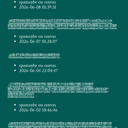
spamaybe on canvas
2026-06-08 01:39:31
é̷͎̠̝͓̗̳̟͕͉͎̠͇̺̞̩͔̙͉͍͍̻̥̔ͣ̊̾̍ͪͯ͆̔͑̊͞͏t̸̸̻̭͔̫̖͇̞̙̗̻͍̭̪̉̄̒̄̉̿̄̍̍ͤͯ̌̇͠ ̴̵̢͇̟̠͉̯̞̙̞̞͚̱ͯͭͧ͐͐̈͝͡g̵̷̴̨̹̲̝̹̙̺̙̺͍̞̼̝̻͉͖̗̺͔͓̖̫̞͔̳̲̘̥͍̪̗͔͍͈ͫ̋͑ͩ̐ͦͮ̅̔͑͂̀̇̿͏ç̵̛̠̺͈̻̖̙̘̭̙̬̣̰̠̗̬̱̫̲̞̯̙̮̮̟̙̰̭̳͓̬̹̳̠̘̓ͥ̿̎͂͑̉̉ͬ͂̽͋͆̀͡ͅȩ̸̠͓̪͓̲̳̯̺͔͕͕̲̤̪̖̺̻̳̙͙̜̖͔͉͎̪̩̗̼̥̳̜̟̟͙̻͉̪͍̱͔̺͎̤̳͗̈͌̓ͮͣ̄̅̓̔̂ͤ͂͐ͩ̆́̚͘ͅͅͅȁ͉̗͇̻̺͈͉͓̞̬̜͇͕̼̩̮̪͖̼̳̥͔̘̪͉̮̦̠̪̒̊̅ͫ̂ͣͯ͘͢ͅͅ͏s̯̬̺̹̥͇̱̠̯̼̺̼̹͙͚̪͓̭̪̪̝͔̣̺̣̯̩͚̈́͋̇̊̆̋ͫ͆̂͡͡ẗ̰̳̱͚̼̼̣̹́ͮ̇ͯ͑̃̔̀ͧͦ̓͊ͮ͊̈́̀͡:̗͙͉̲̺̼̪̝̝̻̪͕̲̱͉̣̙̩̰̟̗͍̗͓̮̺͉̲̙̗̺͔͈̙̯͍͔̮͖̻̠͔͎̯̅ͣ͑ͅ҉̶̛́b̵͉̤̙̝̜̘̫͇̺͎̗̥͇̥̱̜͓̯̱̙̩̩̔̀͐̿ͩ͝҉̡/̷̻̦͓̖͈͇̪̝͚̼͕̮͍̭͎̪̥̣̯̿̋̓̇ͨͦ̎̐͆͒ͬͯͯͩ͋̕͢ḁ̵̯̭̱̘͓͈̼̼̱͚̟̘̫̥̻̰̳͕̳͖̫̳̼͖̘̗͎̳̤̗̹͍͔͔͙͓̺͙̪̻͇̗͖̪͕̘̲̻͙̓̏͊̽̇̐͗̄̎̆̈͗ͯ͒̚ͅ͏̧̛͝h̴̢̨̠̜̜̬̠͔̙̲͓̙͚͓̦̞̘̳̪̩͇̖̗̣͔̪͖͔̘̻͕̜̞͎͔̩̲̙̹̖̤̗̳̤͚̝̼͕̺̦̙̹͇̺̥̯ͫ͂̆ͣ͊͑̍̓́͠ͅͅe̡͔̳͈̬͉̬͈̭̹̹̝͍̪͚̯̩̝̝̪̞̦̜̙͕̗̟̬̝͇͖̹̱͖ͭ̂̿̈́̓ͩ̆̎ͫ̅ͧ́̌̇ͣ̆ͪd̵̨̨̤͈͎̱̰̗̗̹͓̺̳̮̺͕̘̺̼̟̦͇̪̥͎̗͚͔͎̫̳̱͓͉͇̙̝̦̫̻̰̩̬̫͇̘̖̥̣̣͓̞̫̩̝͉͖͚̞̝̜͊̆̒ͦ̾͛̀̄ͩ̚ͅ ̢̰̬̺͈̼̮̗̮̲͙̣̗̜̦̳̳͔̻͕̝͎̱̞̝̳̹̤̠̊͒ͨ̏ͦ̎̔ͭͧ̊̅͊̾ͦ͋͡b̨͓͚͖̫͖̙̲͎͍̪̖͓͈̩̺̤̜̱̖̩͍̯͎̜̟̟̙̫̞̻̳͇̺̳̬̘͉̣̯̱̲͉͖͍̱̜͍̞̘͈͓͔̹̻͖̿̌̂̆̾͗̚͢t̷̙̬͖͙̮̺͖̖̗̞̭̞̳ͣ̓̐ͨ̃ͭ̀͜͠͠ṱ̗̹̙̼̭͈͍͈̝̳̜͕̺̲͈̮͓̜̳̦͈̩̝̹̘̩̥̻͕̰͇̺̦̜̞͋̔̈̊͋̀̕͟e̶̩̦̳̬̗̞̳̮͈͓͚̫̜̘̺̥͍͖̻̣̰̝̣̮̖͔̻̺̠̘̩̲̤̭̜͚̞̪̭̠̳͉͍̳̰͚̮̜͓̟̼̤͓̩͙ͪͧ̅ͥ̒̽̊͋͛ͦ͗͒ͥ̃̇̚ͅ҉c̰̮̙̫͇̘̜͙̫̠̩̯̻̤̳̮͕̺̟̈́͛ͦ́ͅt̷̢͕̬͉͔͔̗̪̳͔̤̩͔̗̙̮̗̻̬̪̫͓̻̬̩͔̲̰͍̭͍̩͉̦̥̮̲̮͇̞͈͉̜͔̩̝̯ͬͪ͊ͨͨͧ̏̽͗ͧ͗ͅͅͅs̹̬͕̟͛ͯ̍҉͠ț̢̲͕̜̘͔̪̮̯̬̭̫͍̙̟̝̜͓̫̙̥͚̬͉̘̫̩̜̱͈͉̯̰͔̪̙̱̻̹̙̖̠̩̭͈͙͎̟̙͈͔̫̠̫̫͐̅ͤ͒̔ͫ̆͛͘ͅͅͅg̵̶̨̘̮̲̑ͪ̅͆͗͆͆̅̀͠o̸̮̹̝͙͍̟̗͓̼̬͈̺͎͓͕̣̫̖̖̩̭̺̣̦͈̗̜̳̝̥̟̪͔̟͕̜̦͕̜̯̙̮͕ͪͤͩ̽̂͑̚ͅͅͅ͏̨̀g̵̨̰͉̗̺̥͉̫͖͕̳̳̠̬͈͉̣͕͖͎̼̜̟̰̥̹͔͓̝̰̥̺̞̣̱̝͕͇̮̟̼̯̺͉͚̦̣ͪ̌ͦͥ̇̒͗͑̔ͬ͒̆͋ͧ̑ͨ͟͞ͅt͖̹̦̥͈͓̤͎̹͍͔̠͍͈̬̞̥̦̭͚̫̝̟͖̿̒̔͟s̶̢̩̩̳̺͍̥͔̟̼͍͍͚̠̩̪̥̹̼̖̹̹̰̜̭̠͍͉̹̠̝ͭ̿̃͋̂͂ͤ̈͒͘ ͓̗̫̻͕̝̻̳͚̫̤̖̙͕̬̹͇̯͖̠͈̗̺̩̦́ͣ̊͗͂̑̇̑̀̾̈́̃̽͒̎̿́̑͜ò̡̩͖̘̘̳̲͖̼͇̘̯͙̪̦̣͉͇̪̩̭͓̝͓̱̹͍̘̪̩͍̭̬̇̉̎̆͗͌̊͊̕͜͝ͅͅt̵̛͈̝̳̲̲̞͈̣̼̣̘͎̹̝͔͕̠̱͙̺̜̱̩̺̞̳̭̖͚̳̬̜̝̤͖̪͈̹̰͙͚̗̬̭̺̙̮̗̞̂ͧ͒ͭ̍ͧͫ̈́ͅ͏͡ų̴̵̸̲̦̺̝̫̭̟̖̗̣̪̖̲̤̬͚̠̞͚͉͚̱̯̩̠̞̬̟͚̫͕̭̻̲ͯ͒ͤ̄̑͛ͬ̚͞t̯̺̩̻̖̻͙͕͕̪̻̤͎̰͖̦͇̯̭̭̯̙͎̮̺̳͇̀̑͒̅̓̾̐͒̄ͣ̑̍̌̆͘r̵̞̪͔͉͉̠̭͈͐̓ͥ̎ͤ͂̕͞ḧ͙̭̫̬͇̺̝͕͙̪̙̤̻̬̣̗̱ͩ̃́ͤͬ̈̽͑̇̅̿̄͢҉g̢̢̠̯̩͖̠̦͈̼̳̗̦̙̗̯̬͕͎̫͖̭̖̻̭͚̯ͪ͐̅ͩo̷̢̜̦̤̱̩̺̩͍̪̖̼̹̙͇̞̗͈̰̭̻͎͉̰̪̘̬̲̙ͤ̍ͨ̋ͮ̈́̽͋ͦ̆̏ͦ͊ͩ̽͟i̧̛̬͎̭͋̈͗ͦ͂̓̑̈ͦ͝:̙̝͓͎̟͙͓͇̘͙̬̯̱̤͙̦̲͇͔͕̬͈͓̫͈̲͚̼͓͎̼̳̥͖̗̞̳̱̜͉̥̳̮̭̫̺͓̤̠̱̞͖͎̯̤͋ͯ̈̇ͭ̓ͬ̒͛ͭ̓̾͂̒ͮ͌̈́͜ͅͅ҉ḑ̸̗̣̤̰̺͍̣̙̰̘͉̠͖͇̥̗͖͖̳̃͗ͭ͐͛̔̐͐͛̄̔͗̂͗p̷̮̳͔̟͔͔̘̬̬̭͕̘̺̠̮̮̗͈̜͍̩̟̭̖̙̼̝̮͍͉͎̦̲̙̯͍͈̬͓͎̰͙̩̩̯̪͇̪̦̻̙̪͈͐̐̌̓̈́̉̐ͅͅͅt̰̟͇̹͉̯̣̠̘̗͖̮̤̳̯͇̟̫̖̬̬̰͔̱͉͕͕̺͙̥͔̼̹̭̫̲̝͎̗̒͊̔̋͌̔̑ͣ͊̓ͭ̏ͨ͌ͯ̅ͥ̊̏̕ḵ̵̷͍̮͖̖̻̫̗̫̗͉̣̰̺̼̲̹͎̲͖͓͈̣̪̺͎̙͓̣͔̟ͯͦ̀͑͑̏ͯͥ̏̋͛̓̀̿ͨͫ̽̾̒?̢͚̣̰͍̖͔͔̹͔̘̻͖͆͒̽͊̒͛̒ ͉̖͚͎̫̟̯͖̤̘̦̼̗̪͙̬̤̮̯̖͖̬͍̞̖̱̮͈̺̳͇̦͈̤̺͚̠̥̳̠̣͓̠͙̲̃ͩ̇́ͅw̡̟̜̮͔̺̲̯̺̝̹̜̘̻̭̪͉͔̠̤̣͉͓̞̅ͫ̐͗̏ͫͯͯͩ̀̕͞ͅȯ̸̜̦̺͉͙͙̗̮̪͍͎̪̪̟͍̹̤̩̪̱̭̟̣̤̲̼̫̤͂́̇͐̆ͪͤ̊͞҉̴͜s̵̞̞̹͓͕̯̱̬̣̼̟̲̮̜̳̩͉̠̻̳͎͉̫̲̭̹͈̗̖̓̍ͬ͆ͫ̒̈͒̍̾ͅģ͇̱̗̬͎̥͉̭̫͙̣͇̰̥͕͇̟̦͉̤̯̺͖̜̤͔͖͇͍̯̻̻̩̮͔̿ͩ͒̏̊ͧ͊͗̎͘͜ͅe̶͎̘͇̲̬͖̣̗̮͉̟̦̣̦͓̫̬̤̫̻͈͚̟̬͙͕̰̝̦͐ͯ̏ͫͅa̩̮͎̳̲̖͕̥̪̥̺̮̻̙̦̞̼͇̙̩͓̖͓͙̞̫̠͉̱͇̲̣̪̗̹̹͕̻̔ͮͮͤ́̄̀̕͢͜ͅͅ͏ṵ͍͈̥̼͚̞͉̤̠̜͇̭̯͙̲̞̩̖͈̲͚̓ͨͬ̊̑̐̒͑͂̊ͣ͏͜͠ŵ̵̵̛̪͎͉̩̺̦̟̪͕͚̹̖̺̗̫̮͙͈͎̦̻̦̻̻͓̗̳̞͚̺̞͇̘͙͙̣̯̖͐ͮ̀͡ḧ͚̼͕̣̭̣̦̗͈̳͚̲̩̜̰̝̙̣̱͚͙̘̲̪̹̖́͂ͭ̈̓ͫͨ̆ͬͪ̓̎ͥ̏̋́
̛͔̺͖̯͕̭̭͕̼̘̘͈̻̻̤̞̭̬͙̺̺̻̣̫̺̘ͬ̔͛͡ỉ̮͇̭̞̙̲̦̙̙͕̪͈̱̙̲̬̼͎̳̻͍̱̻̮͇̞͕͎̥͙͖͎̱̫̣̝͈͇͇̗̩͉͙̫̯̥̩̭͙̜̳̜̙̙͌̾ͨͣ͒̊̎ͪ̏͒̆̊͊ͭ̃ͮͬ̚͢͟͝ͅͅn̴͕̝͉͍̩̫͇̪̱̰̜̟͇̞̖̠̥̮̫̰͍̼͉̻̿́͌̆̒ͥ͛̈̏̿͑ͥ̌͛͋ͣ̂t̸̨̡̛̳̲̘̲̝̼̤̘̼̹̲͖̜̜̜̱͚̩̟̫̮̦͍̘̮͙̠̘̺̺͔̮͖̬̩̊ͯͫͥ̄̽ͅͅç̸̧̤̝͎̩̫̩̻̯̲͚̱̭̞̦̯̻͙̦̪͉͙̠̗͙̼̬̰̼̜̣͙̟̻͖̝͌̒ͦ̽͒͗̿͐̂̚͜͝ͅ.̷͙̥̗̔̈́ͨͣ̾҉u̧̠͍̫͙̘͖̞͓̖͉̲̻͑̈́̊̃ͩ͛̈ͣ̾͆ͦ͗̿́̈́͐͢s̴͈̬͍̖̜͉̳͔͚̤̮̼̠̟̟̣͉̯͇̲̻̜̠̬̘̞̲̺̫̻̰̥͖͙̦̝̰̐ͨ̿̃ͨ́ͅͅͅi̵̸̡̨͎̳̪̥̼͍͚̹̰̳̥̬͓̖͙̗̬̠̺̖̻͙̖̜̻̼̯̻̘̻͐̃̍̋͗͗ͭ̃̌̐ͩ̔ͤͧ̈͞ͅͅͅͅň̡̪͙̳̮̼̙͇̜̲̯͇̫̤͇̣̪͍̘̩͙̳̰̖͖͔͇͉̼̯̖͍̗̗̖̩̮̠̻̙̩̰̘̙͓̱̗̩̩̝͈̜̘̗̪͖̠ͮͧͤ͊͑͛̑ͪ̿͂̒͋̀̈́ͅͅg͎̼̠̠̦͓̜̦̖̱͈̘̤͉̯͉͍̺̘̳̝̲̜̫̝̪̯̰̜̬̰̔̽̾̏̽̓̏ͫͨ̎̆ͧͮͨ̈ͣ͐ͅͅ͏̢͞r̨̰̞̦͕̠̥̺̱̩̟̯͉͓̩̗̠̩̲̖̺̱̫̋̉̿ͧ̆̐̉́̏̇͒ͪ̓̉̊̐ͬ̾͑͘̕͜ͅ/̨̤̱͕͇̰͓̹̭͓͙̹̼̰̖̳̟̪͕͕͌̐͐͆̈ͅy̛̛̗͍̺͔̺̟̼̺̱̭̮͇̮̻̹̯͍͍̞̬̟͇̗̗̤̤͓͇̥̪̤͗͊̅̿ͯͨ͐ͩ̂͑͑̈́͟͝ͅͅt̸̷̛̛̖̜̟͈̩̭̺̩̞̺͓͔̙̤̺̤̣̫̟̭͇̪̼͕̠̖̞̫̪̮̳̬̟̘̫̙͔̞̙̙͙͈̺̭̙͖͕̹͑̎́͊̍̄͗̔ͭ̕ͅs̷̷̢̱͎̦͉̬͖̼̻̤̻̼̠̹̹̼͙͈̫͔͖͛̂͋́̄́̊ͧ̽̄̑͌͊̌̈́ ̴̡͚̜͍̒͋ͦͭͪ̌͛ͨͨ́̏͆̍ͭ̃̅́̓͜͝ ̴͇͉̹̜̞̠͕̳͍͖̲̬̟̹̠̗͎͉̼̥͚̩͕̫̦͙̼͖͎̮̜̱̖͖̼̦̤͔̆͆ͪ̎̔̓ͤ͑͂͊ͪ͗̿͌̀ṳ̵̸̠̯̘̟̞̯̭̘̭̠̫̪̤̦͍̝̭̟͖̜͗ͨ͋̀͂̿̈̊ͩ̂̿̈ͩ̕͡r͔̖̰̥̼͇͚̻̝͉̦͉̞̤̱̱͔̯̥̙̫̪̣̠̹͓͉̭̦͇̠̯͙̬̳͕̻̠̣̠͎̲̩̜̘̠̬̗̦͖̠͚̩̥̰͇͍̯̳̰̖̊̈̋ͩͩ̉͌͊ͧ̄̈́̍̄̓̏͗̍͋͝ͅn͔̥̭̱̖̰̪͕̬̦͖̰͖͇̥͔͓̬͚͎̖͚͎̝̯̭̱̲͕͚̺͉̜͕͕̻̳͇̫̳̞̣̣͉̠̠̟̰̜͔ͣͣ̐̅̌ͩ̊̒̉̾̉͂̔̿ͯͯ͠͞ͅ͏̀͡ ̵̷̱͇̮͈̞͇̞̭̝͖̞͎̪̪̦̻͖̪̱̺̭̻͈̹̜͈͈̬̘̳̥͎̣̼̲̪͈̜͉͖̝̳̰̥̳͈̤̙̘̱̼̝̅̏̋ͮ̓͡ͅͅt̸̸̢̡̮̰̞̲͇̝̞̩̠̝͙͖̥͚̪̳̯͚͖͕͉͓̻͓͖̼͇̤̫̯̘͔͖̗͖͚̱̞̖̘̞̘͚̼̬͓͔͇̫̥̮̖̤̣̫̦̻͍͈̩̬̙̥̖̎͆̇̓ͧ̒̒ͩ̐̋̈́̈́ͫ͑͊̊ͥͩ̕ͅͅ/̶̴̨͓͇͍͖̣͎̻̙̞͖̫̤͔͓̂ͦ̐͒̇̇̆̆ͯ̏̋́̃̆ͧ̂ͫͅa̵̷̶̯̳̙̻͔͙̯͍͎̮̝͚̰̩͓̝̠̱̻̼̻̞̥̰̺̞̳͍̺͕͎̼̱͈͖͎̩̺̰̟͇̣̟̦͉̩̬̗̺͇̥̟̤͊̃̏̊̀̈́̐̔͜͡ͅę͕̯͖͙̝͉͈͓̻̱͙͉͚̥̻̬̟͎̲̞ͧ͌ͣ͋ͤ̽͑͛̂ͧ̀̃͑͌ͤ̈́̃̌̆͟͝h̯̺͉̙̰̗̼̅̒̈̓̈̾ͭ͂ͩ̀͢͠ͅ҉̧t̰̲͉̻̜̖͖͕̘̩̭̬͉̯̺̺̳̞͓̠̞͓͕̼̺̖̼̹͕͇͈̙͕̟͚̣̺̝̦̺̫̘͔͔͇ͤͪ̿̌̿̒ͮ͂̑̈́̃̈́ͪ̉̓͘͏͏͘ỏ̴̬̣̭̱͈͐͊͋ͦͨ͂̈́ͥͦ͐̍̀̕ŵ̶̡̺͇̣̖̱̱̟̪̗̱͉̯̼̭̥̹̪̭̦̪̦̝̩̤ͨ͐ͧͪͥͭͩ̃ͭ̓ͦ̂ͭ͐̔ͨ̀̚͝ͅs̶̳̙͈͈̞̫͕͔̹̱͔̰̦̳̣͉̘̱̖͍̟͖͉̤̜͎̰̣̳̩̠͛̋ͪ̃̾ͥ͋̄ͭ͗͛̅̔̐̈̾̊̒̏ ̡̲̝̪̜̤̣̦̭̰͉͉̥͙̹̞͈͚̣̭̱̭̖͉͔̣̠̯́̈́̇̋̇̾̉͘͟͠ͅ/̵͇̠͕̥̫͎̫̲̬͕̟̠͔̠̤̘̩͕̩̹̮̙̞̭̟̜̗͈͇̺͇̰͇̠̜̟͕̙̔̂̓̿͑ͯͥͩ̊̿ͪ͗́́́t̡̛̜͇̣̲̙͕͔̲̼̳̦̐̉̀̕ͅn͍̮̘̺̦̪̫̞͓͈͓̟̜̳̣̥͖̞̫̤͈̦̹̝̗͖̲̥̙͕̲͕̫̳͖͚̯͉̤̱͚̤̩͉̭̭͔͔̰̰̙̮̲͍̬̺͈̤̹͚̼̤̤̾̄̑̑ͨ̃̉ͩ̈́͋̓ͭ͌ͥ͐͢ͅͅ͏̴̨͝ỵ̠̪̩̜̜̫͚̣̝͇͉͇͈̙̬̠̭͓̜̤͇̠̰̣͈̥̹͇̖͎͎̺͙̣̺̦͔̺̬̅͛͆͗ͤ̎̉̓̐̓̽̓ͣ̓̚̚ͅͅ͏̷ľ̲̮͙͕͚̲̬̭̓̽̔͂̌̈́͞ ̘̼̥̟̖͔̳̫̣̯̟͉͔̬̹̮͍̱̘̋ͤͥͦ͊ͫͧͫ̑̑̒͐́̚ ̢̙͉̠̜͙̺̰̞̱̦̹̺̣̟̠̟͈̳͉͇̰̠̩͙̤͚̲̱̞̝̳̪̮̖͓͍̮̖̺̫̮͇̝͖͚͙̣͚̺̃̈͐̄̔͛ͧ̐ͣ͆̐ͯ̈͗͒͒̔ͭ̑͜͠ͅͅͅͅ.̩̝̟̹̰̱̪͇̰̞͇̟̬̂͐͊̔͐̌̉ͭͥ͞h̳̹̮̳̜̫̩̊̎ͧ̊̇̍̄̾̆ͯ͌̃͞͡͡ ̧͓̯̼̳͚͔̙̦͇̣̝̲͉̼̙͇̠͙̲̞̬̗̺̟̟̯̟̜͔̗͙̹̦̺̪̤̻͎͈͚͙̣̱̰̙̰̮̰͚̫͕̦̪̫̞̺̘̗͚̞̬ͧ̅͐ͣ̀̎͌̈̇̒͑̉ͯ̚͘͝ͅơ͎̥̤͕̩̜͇̮̥̥̮̥̤̺̩̣̖̲̙͈̪͖͇̝͕̥̮̬̹̼̻̣̠̙̘̱̲̥͈͉̖̗̬͓̹̍̑́ͣ̇̽̑̏̍̚͠r̨̼̙̲͉͈͖̮͍̜̝̩͓̞͎͔͇͓̝̫͈͔̭̰̥̩͔̱̦̫̘͔̞̬͎̘̬̗̥̯ͬͫ̿͛̈́̽ͯ͌͠͠w̫͖̩̗͕̭͙̤͉̠̬̲͚͍̭͇̹͓̫̝̼̭͚͍̜̞̰̖̼̯̘͖͓̫̙̟̻̥̯̱͈̭̠̼̺̦͕̣̰̻̝͎̙̬ͫͩͪ̀͑ͧ͐͊ͨ́̒̉̍͒̏ͯ̌ͅ͏o̸̧̜̼̦͕͔̘̬̝̬͇̱̮̜̱͉̟̻͙̯̯̭̩͔͙̞̮͖͉͈͇̤̗̥̫͈̙̱͖̪̻̼̤̦͍̳͉̣͆̐̒ͭ̐̍ͩ̿̑ͩͩ̊͋̓͗̀̔̇́͡ͅͅͅy̵̺̰̫̫̟̩̰͕̫̰̱̻̭͚ͣͣͣ̆͑̌̋̀ͪ̅̐̀̀͡ͅn̟̤͎̮̬̳̗͍͍̘̳͖͈̙͉̦̝̣̥͚͇̰͈̺͉̯̘̗̙̬̝̮̹͙̘̭ͪ̅͌̉͒̾͒̏́̅͘͡l̠̜̬̳̻͙͔̝͎̰̖͔͔̦̠̭͉̟̪̻̞͍͚̮̺̮͙̱̣͕̗̹̝͉͎̮̝̩͎͓̬͕͓̟̙̬̞̉́̄ͤͪͮ̓͑̐̃̍̈́̅̔͜ͅd̯̺̠͖̫̪̟̯̙̮̥̗̜̮̥̜̤̠̮̠͔͔͍̰̯̟̠̳̗̩̪̲̬͚͔̯͚̞̞̖̝͓̱͕̩̭̦̳̘͎̩̩̫̞̘̭̻̆ͬ̏̃ͫͦ̓ͬͬ̏̿̄ͯ̈́ͣ͏j̹̭̹̥͙͎̰̜̟͕̤̇͛̍̔̇͊̆͂̃ͭ̊ͪͧͪ̐̚͏͞c̢̡̙̲̯̥̘̭̹͔̹̯̻̗̟̳̳̙͈̘̗̺̦̱͍̖̫̙̙͉̯̞͕̯̺̥̗̪̼̜̳͉̬̫̼̞̤̹͍̲̬̱̻̜̩͓͉̰̝͚ͤ͂̍̉̾̒̎́̅͆ͫ̏ͦ͊̐̎̃͢͡ͅͅm̶̞͚̣̰͖̜̹̩͚̘̖͓̗͉̘̫͎̩̤̩̮̪̲̪̯̤̪̰̋ͯ̈͐ͭͦ͗ͤ̋͋ͨ͌̊̊̉͛ͅͅ͏̢̡́e̺̘̣̙͖̙̬̠̤͓͚͍͔̥̟͎̟̱̦̯̣ͣͮͬ̈́͡ͅͅẉ̶̢̨͖̝͇̯͇̙͓͚͍̥̜̼̦̠̞̱̫̳̜̲̯̤̟̤̜̩̞̭̺͕̥̼̠̮̱̩͉̺̟̜̜͌̓̓̊̈́̏̓͂̉ͩͨ̋͌́ͅs̺̥̫͎̭̯̙̭̣̉ͤ͑̓̾̓͆̐ͧ̆̓ͨ̂̅̾͘͜ͅw̷̞̻̲̟̰̥͕͇̝̝̻̪̗̥̺̯̟͇̗̝̌ͩ͊̏̅̐ͦ̽ͩ̈́̌ͬͨ̚ͅu̴̶̵͕̠̥͉̮̣̳͙͇̖͕͇͓͚̹̲̙̳̫̯̦̝̼̫̺̣͎͈̳̹̤̺͍͚̺̠̪̪̰̪͓̝̝̹͕̙̭̫̲̥͕͔͉̥̯̲̻̝͋ͨͬ̄ͤ̂̽͋̈́͗̿̅̆ͩ͟͠ͅͅ ͈͙͉̤̒ͩ̆ͧ̓́ͤ̍̅ͧ͛̔ͮͪͮ̏̕ͅ͏͟͠r̷͍͚̦̬͙̰͕͇͖̹̖͚̦̻̪̹̞͉̤͙̝͇̭̗̭̱̫̣̬͍̦͕̩̘̰͇̱͚̹̼̩̼̩̳̣̩̠̻̙̱̜͉̤͕̲͓̥͇̹͚̥̤̙̘ͤ̽ͥ̎͆́̏̅͗̈ͥ̔ͮ͊́̚
spamaybe on canvas
2026-06-07 01:28:07
a̷͓̯̮̻̘̬̬̩͉̦̝̘̟͍̜̤̩̟̹̦͖̫͈͓͙̪͐̊͆̌̄̽̅̋͐͐̒͊̅͐ͅl̵̴̨͈̻̲̠̟̘̝̯̲̟͉͍͍͓̱̪̲̤̱͍̼̟͓̩͚̫͍̬͕̤͎̳̰̟̗̫͙̺͔̺̯̮̩̲͙̭̳̠̻̼͍̬̯̙̰̮̳͕̼̳͍̞̹͔͐̉́ͫ̾̀ͦͧ́ͣ̍ͫ̂ͧ̓̕͢p̧̢̛̬̥̯̮͔̣͉͈̖͖̰̹̲͍̦̦̦̜̼͓̭̭̗̻̭̰͙̪͈̣̼̜͚̩̦̭̖̰͚̹̾ͩ̆̿ͣͫ͑ͨͥ̎ͪ͐ͭ͗ͮ̇ͬͥ͋͢ͅͅ,̸̡̻̳̟̤̖͉̣̹͈̖͙̞͈̱̞̩̳͉̝̖̬͇̝̱̤̹̹̟̹̜̱̬̪̦̦̯ͪ̎ͫͭ͋̇ͩ̈͐ͅo̴̯͍̭͕̳̹͇̤̘̝̯͓̖͕̖̟̥̯̤̙͓͚͔̘̰̺̻̼̖͚̟̫̩͓̻̜̘̯̮͈̱̞̘ͧ̓ͦͧ̃ͦ̽̾ͦ͒̐ͪ͊̚̕̕s̡̩̼̞̪͇̯̼̹̬͓̖̣̯̫̞̿̾̌́͘͝u̫͖̺̻͍̤͈̻͙̮͇͉̼̰̟̜̳͕̱͈̠̤̺̤͇̯͍̺̣͙̻̟̗ͥ̅̀ͮ͊̎̀͊̓̏ͮ̎͏̀͜ë̻̥̙̬͉̰̫̯͖͙̙̗̥̞͍̪͎̙̥̘̩̳̩̦̮͉͖̤͚̺̬̲̤̫̦̯͖̙̥̰̠̬̩̗͇̭͎̼͇̇͒̔̿ͧ͋̾ͬ͂̾̊͗̍̑̀͟ͅ ̶̖̹̘̳͓͓͕̮͓͉̞̂ͫ͑͌ͯ̏͋ͦͣͫ́v̸̥̩̙̝̜͎͎̘̲͕̯̣̪̫͍̬̰͚̥͙̗̱̪̥̳͖͙͉͍̙̖̘͎͕̠͎̹͇̣͕̰̦̦̮̘͔̣̩̠̺̘͒̈́ͥͨ̆ͨ̚͢r̠̥̖̭̰͙̹̥͉̱̪̠̰̞̙̞̳̈́̋͆͊ͨ̓ͤ̈̎̆̐̃̆̀͆ͬ̿̒͠ş̶̣̦̼̳͈̺̣̹͓̙̭̩͛͒̍̋͌̽̇̍ͪ̄̆̑́͘e̸͈̖̲̦̣̭̻̜̠͉̺͖̺̭͖̝̟̖̺̯̼̒̽ͫ̈́̀ͨ̈̕ͅ͏h̶̡̞̳̜͈̗̹̩̻̮͕̠̥̤̻̩̤͔͍̠͖͎͍͈̘̭͖̪͙̙͈̖͚̼̪̹͈͉̣̘̱̼̭̗͇̙̩̞̘̱̮̙̲̰̘̼͙̣̲͌͋ͮͫ̊ͣ͗͆ͪ̀̈́ͩ̆̓͆̄͗̚͘ ̷̢͓̼̰̘͇͖̩̙͚͍͖̹̘̞̘̙͎͉̹͖͙͔͔̬̘̻̯̠̣̖̭͕̳̜̙̟̣̪͇̗̈́ͭ͊ͩ̐ͮͫ̄̇̽͆̑ͫ̉̚̚̚ḁ̶̡͔͕͇̱̲̙͙̜̳̞̰͚̠̱͚̙̟͚̩̙̭̗̫͔͙͈̤̯͉̜̩͕̠͍̻͇͔͖͙̻̝̫̻͕̗̹̹̫̯͓̠͍̻̤̦͍̙̞̃̅̂ͭͭͤ͛ͧͦ͘ͅ ̷̩͍̗͇͖͉͖̠̯̼͕̱͕̦̥̲̰̗̭͓̪̜̖̤͓͕̮̝̤̙̜͎͔̠͊̈̐̒̆ͨ̌̉͒͗ͬͅb̰̲͍̻̝͖̮͍̩̜̖̻̖̜͕̯̫̗͍̣̖̮̺̫̯̪̜̗̦̖͎̝͓͇̺̖̼̹̻̱͖͔̳̬̰̳̦͒̅͋͒ͯͬͮ͋̃̑ͣ͋ͪ̋̊̎͋ͅͅ҉̛͜͡.̵̛̛̮͖̱̲̝͍̤͓̜̲̠͚͓̹͇̪̰̬͍̹̮̮̫̠͍̙͎̠̫͉̘̮͍̬̲̬̺̫̝̻̪̫̤̻̤̩͇̻̩̝̪ͪͫ͊ͨ̅͂ͩͩ̋ͥ̒̑̔͆ͮͅͅ ̳͓̳̩͎̩͚̙͍͚̯͔̦̘͖̼͔͙̗̝̬̹͕̟̬̯̬̠̯̭̣̫̳͍͇͔̰͈̻͖̭͕̞̘̗͚͖̞̗̞̖͔̬͋͊͊̔͋̋ͭͦ̓̾͟ͅi̴̡̛̯̹̟̗͉̲̖͍̟̺̯̮͍͔̝̪͚͍̲̘̩̜̱̻̺̲̞͍̩̙͇̪̘̻͇̺̲̜̺̼̖̞̹̦͉̫̹̟͂̍͌́͢ͅl̵̛̫̰̳̻͖̥͖̞̣̺̦̯͖̟̰͔͓̠͓̟̳̝̳̪̝̦͇̬͕̺̝̲̥͚͉̫̣̦̰̹̫͓̗̯͈͔̫͙͎̱̮̖͉̻̫͚̰͙̣̖̗̻͔ͪ̏͛͞͠ͅͅͅͅu̟̠͔̬̦͕͎͎̦͔̼̲͓̜̼̟̯̜̺͍̣̝͎̘̠̩̮͓̩̱̼̞̟̙͕̣̜͉͔̮̦͎̱̲͍̗̤̦͎͎̭̺̼̮̞̮͐̅̒ͧ́̉̍̀̔͘ͅͅͅͅ҉̢̀ę̟̖̹̯͖̭̘̤͔͚͓̞̱͇̹̰̲̮̰̱̠̱̯͎̦̯͙̝̫̙̘̱͉̱̜̰̻̼̜͙̤͙͎͙̳̊̄̏ͨͬͮ̐͌̓ͫ̒͗̾̿ͅr̶̹̤̫̹̹̤̣̥̠̮̱͇̹̤͉̞̲̝̘̳̳̩̣̹̃͗͑ͨ̓̑ͣ̇͌͗̕͞ ̴̞̮͍̩̮͈̻̦̘́̊̾̆͆ͧͥ͜l̻͉̝͔̠̙̳̫͙͈̥̗̺͉͎̖̼̯̭̰͙͉̦̮͎͙͇͈̼̖͎̳̘̮̪̜̬̼̰͉͓̼͓̲̩̘̘͇̗͇͈͎̟̬̱͉̹͓͔̈̽ͭ̃͗ͭ̿̿ͭ́́ͅͅ͏͡҉a̜͙̲̳̻̰͚͉̙͚̜̟̖̳̻̬̲̜̹̝̲̘̭̗̖͙̞͔̝̦̘̲̙̤̘̝͙̟̼̞͚͎͖̱̥̠̝͚̥̞̼̘̯̻͖̰̖̪̬͇̤͉̖ͥ̈́̊͛ͣ̒̈̎ͪ̾̉ͧ̃ͭ̾̚͠ͅͅo̟̠͈ͮ͂ͬ͛͛̒̃̅̊̎̋҉̵̀͞͠e̵̷̡̛̬͕͔͖̞̪̙̳̗̎ͥ̅̾ͬ̍ͩ̓̌͂̓̅̔̒͗̔̉͢
spamaybe on canvas
2026-06-04 22:04:47
y̦̩̹̪̦͇̹̓ͤ̅̋̀͟ͅͅt̷̻̝͚̹̎̏̉̀͠͠ͅo̱̪̫͕̦͈͎̘͎̝̬̝͈͓̦͕̦̰͉̫̣̠͖̝̹̖̠̹̟͖͔̼͉̩͔̱̫̺͙͇̹͈̯̟̼̬̠͎̩̱͓̤͖̘̩̹͈͇͖͂̏͗̄̓͑͂͐̀͢͢c̡̳̱̤͓̫̜̤̠̞͔̫̭͔̺̲̖̱̺̮͔̬̪̯̙̮͇̥̰͔̰͉̪̭̳͔̥̱͇̦̹̜͖̗̭̗̫̭͉̙̱̲̟̠̘͉̀ͪͫ͂̾̈́̋̎ͭͮ͆̾̇͋̓̀͠ͅs̛̖̝͇͚̗̩͓͙̭͚̥̠͙̼͎̹͓̲̮͇̰͔̥ͨ̔̈́̑̄̈ͦ̈̄͌̎͋͒̀́̚͝ͅh̡̧̫̰̦͖̭̠͎̹̝̯͍̠͚̫̦͍͕̥͍͇͙̖̹̖͙̣̬̠͉̦̰̠̦̣̥̼̬̯̰̘͖̰̣̝͉̹̠̩̟̟͙͈̲͖̹̔̑ͯͫ͑ͯ́̿̏͐̍̌̓̒ͮ̽ͪ̓́͟͡p͈̙̩͉̱̻̗̰̲̩̤̦̹̯̥̰͇̦͚̗͚̗͔̘̙̻̹͚̭̤̥̯̬͈͈͕͙̪̺̮̜̰̗̟̝̖̹̖͕̟͚͈̫͚̝̰̘̼͔ͦ̆̑͗ͅ͏̴̨͟t̡̖̬͕̜͚̪̰͔̗̳̖̬̝̳̩̣̹̙̗̦̻̟͙̲͍͉̆͌ͧ͛̓͒̇ͭ̂͛̑́̾͌ͥ̾ͫ̎ͭ͞ͅ͏̢͘n̴̸̶͖̮̺̙̰̯̻̟̪͉͈͖̦̭͚͙̘̪ͭ̑ͩ͟͡e̯̣͎̲̪͉̼̰̩̥͔̼̜͔̭̣͕̲͙̖̜̦̼̮̟̙̫̥̤͎̼ͬ̈́ͨͪͤͨ͆ͪ̌͌͊̊ͯ͌ͅͅ҉͏͡s̸̬̰͙̼̻̣͈͖͖̫̠̭̦̗̼̹̼̲̼̯̩̮̠͎̬̥͓͚̤̟͙͈͖̫̩͓̭̭̦̯ͦ̀̑̀̄̆͑͂͂͋ͬ̀̚̕͜͝ͅi̞̬̰̗̰̲̦̫̤͖̞̩̯̜̭̳͍̞̤̻̝͕͈̙̙̫̠͎̝̱̩̲̖͈̺̎̏͐͋͐̒ͥ̃͋̓ͨ̎̚͝ͅu̸̝͖̱̳̙̠̤̺̖̞̟̼͕̜̭͓̯̬̬̙͍ͣ͒̄̏̇̀̑ͬ̿ͪ́̅ͣͪ̌ͩͅͅ ̰̹̩̫̮͔͎̫̞̮͊͂̂͐͢t͇̪͚͎̙̺̹͔̖̭̲͍̝̟̲̘̲̩͍̺͍͈̳͈̳͖̘̣̯̮͔̪͖̣̟̬̟̰̘̦͖̪̦̖̯̹͚̋̒̔̾͌ͤͬ̈͢ͅͅ͏͠͞t̶͇͚͔̰̲̬͇͉̥̮̟̳̝͉̱̘͉̩̻͙̩͕̪̼̝̳̩̒͆͌ͨ̇̉̆̃̍̽͋̍̀̌ͮ̓ͫͦ͟͡͞ͅh̭͉̯̘͓̗̝̹̗͖̜̯̩̞̖̼̱͕̗̘̟͉̭͍̤͈̪͓̖̲̞̠̱̞͙͎͕̘̝͉͕͔̳̗͇̭̤̺̙͇̝̞͖̹͖̦̝̪̣̖̪̼̺ͪ͗ͧ́̂̉ͪ̇ͣ̈́̒̊̇̔̏ͮ̌͡ͅͅ ̸̧̭̝̰̪̮̥̹̼̘̻̠͕͚̖͈̹̼͓̙̟͕̖̮̮̹͍͕̼̖͙̜̹͎̣̗͉̫͍̞̯̠̣̭͖̞͉͈͗̾ͫ͆ͦ̐́ͮ̈́̽͠͞͡ń̞̘̤̞̜͚̓͑͐̀ͬ͂̈ͭ̔͑ͬ̒̂͢͢ ̡̩̻̟̮̻̱̥͉̪̜̻͍̳̻̝̯̟̙̥̤͚̱͓̹̾ͧ͒ͭ̅̄̔̋ͥ̍̏̑̆̊̎̀̚̚?̸̶̡̭͖͔̝͍̗̲̫̓ͨ̑͛ͭ͋͗ͧ̅ͮͫ͐̃̍̃ͬ͋̚w̴̵̡̹̩̜̣̗͇͖͔̦̗͍̬̤̩̮̗͍͚̣͍̫̥̭͍̙̠̬̥͉̺̤̲̗͎̻̲̏́̉̇͗ͨ͛̂ͥ͒ͦ̏̑ͧ̚͡ͅl̸̼̥̻͖̻̞͍̺̺͍̦͈̝͔̜̫͍͇͕͓̬̫͔͔̳͚̟̟͓̗͚͖͓̹̥̞͓͉̰͈̰̤̮͓̬͉̣̫̱̻͚͕̪̝̺͕̩͎̣̙̗ͩ͐̉̏̌͗̅ͨͩ̓ͬͯ̃͗̈́͐́͟͞͠ͅͅ ̷̺̝͉̺̞̖̯͓̹̻̭̪̤̮͓̃ͧ̒ͤ͆̔̊̓͊̔̀ͅͅj̜͈̞̠̗̮͖͔͕͚̞̖̟̐̑̉̄ͬ̉̀̓̆ͪͥͮͫ̄͂ͦ̚҉̴̡͢ù̸̢͍͚̪̣̳͙̻̘̟͑̆ͮ͆͑̃ͥ͗́̀ͅr̵̢̹̪̖͍̮̞̥̲͆̿̉̈͌̈͌ͨ̏̊͢͏̵g̲̜͚̗̖̮̯͖͚̳͙̞̞̟̩̥͔̣̺̬̥͓̜̪̳͍̹̞̫̦̩̜͔̤̲̞͓̜̙̙͈̱̬̭̜̗͙̲̠̱̭̼̝̳̹̺̼͕͗͑̎̒ͯͫ͏̀̕͜ ̳̪͉͍͓̳͔̖͓͇̘̦̦͍̙͖̣̼̹̙͖̘̱̻͎͙̭̯͙̠̗̩͈̮͉̥̭͓̻̳̟͊̅̃ͬͨ͆ͪ̀͐͌͑ͅͅ͏̧ų̺͔̞̮̠͔̙̞̙̠̲̦̬͚̺̩͈̙͇̹̫͙̤̞̪͈̼͍̭̖̖̼̠̣̥̫̹͉̙̬͎̻̬̗̝͈͔͍͇̲̪̟̲̺̠̘̮͖̙̹̉ͨ̂͜ͅͅ͏̢:̴̢̣̱͍̤͍̳̙̭̥͓̯̪̮̰͈̭͚͚̟̺͓̠̘̯̋̊͐͛͌͠ͅͅ ̘̼̳̩̙͖͈̺͔̫̼̟͚̲̤͇̹̱̣̲̺͈̙͈̙̘͖̱͍̲̱͔̗̖̳̭̗͔̯̫̝̯͓͈̟̻̺̜̮̙̀̆ͨ͑́͝͠͠ͅͅg̙̲͕̜̤̗̺̙̩̳͇̮̰̫̗͓̥̯̪͔̬͇̖̟͇̞̳̗̞͚͎̼̳͓̻ͫͯͬ̉̇̓͟ͅn͕̣̰̲̯͍͖̜͚̲̯͉̩̻͕̱̘̣͕̦̲̪̗̞̣̤̼̩͚̏ͬͩ́̃͐͒͌̂ͯ̕͝e̱̻̳̰̦͔̫̲͕̜̯̳̼̦͙̙̘̝͇̰̻͍̜͈̙͈̦͇̣̦̯̹̥̎̍̆ͨ͑ͥͭͩ͟͞ͅ ͇̠͓͙̹̬͖̯̪͙ͩ͋̉ͥ̊̾ͯ͊̾̈͟͟î̸̸͇̝̬̩̯̀͊̂ͨͥ́͆̍̾ͨͫ̐ͪͣ͢͜t̩̬̟̳̳̱̥̺͇͓̪̝̙͚͎̫̮̞̝͊ͤ͒̒̎̂̀ͨ͏g̞̰̰̹̺̥̭̺̙͉̯͓̖̤̬̬̯͍̦͚̪̝̜̖̦̎̅̍̄͌͗͋̀͜ͅ҉a̷̢͕̺̙͔̜̼͙̯͋ͪ̅̊̊͗̂̑ͨͨ̽͊̀͢ṫ̶̟̻͖͓̞̻͚̥͉̭̳̰̭̯̖̦̱̯͓̯͙̩͕̟̟̯̦̣͚̹̯̭̻̩͍̙̲̰̞͇̱̞͙̲͉̯̞̖̤͉̘̟̩͓̰̬̫̹̹̣̬̣̽ͣ͋͗ͭ̎ͨͬͥ̈́̽͟ͅͅͅ͏/̸̛̯̥̹̜̗̥̠͇̙̹̞͖̬̞̪͈͖̫̦̬̜̣͇̩̖̞͍͉̩̟̲̦̗̣̦͈̜̙͔̩̘̝͙̘͉͖͎̱̳̬͈̤̪̞͍̫̻͉͇̳̜̬͓͈̮̝̃ͦ̎ͯ́͋ͫ͒̇̍̐̿̋͒̾ͬ͋̅͗͞w̶͎̘̹̫͉͍̝͙͖̼̳̪̦̘͍͉̻̪̣̮̠̦͕͙͓̳̥̘̩ͨ̾͛́͗͊̅ͨ̊̉ͅͅ͏͝ỏ̴̶̧͙͎̘̳̝̭̩̺̪̱̟̙̭̫͓͚̘̗̬͍͆ͤ̌͜ ̲̰̝̻̩̺͎͎̙̳͔̹̗͈̬̯̲̟̟̬̣͉̞͕̝̥̯͇̭̫̳̟̠̣̣̻͈̳̙̲̹̬͉̻̠͚̼̻̙̣̗̯̥͓͙̖͍̥̲ͪ͒͂̄ͥͯ͊̔̑ͧ̀̉̎ͭ͘͝t̗̣̖̜͖̹̜͔̭̮̼̜̖̞̝̭͇̠̼̖̟̠̍̒͂ͧ̐̆͟ṱ̴̡͓̻͚̗̱̘̯͚̪̰͈͚͇̲͚̥͍̳̖̘̻͖̙̖̤̞̖̯̯̖̖͚̝͓̫̻̰̖̜̭̟̞͇̻̻͚̘̠̜͚̯̣̟͎͓͔̬̪̜ͦͮͪ̇̔̈ͪ́̕͟ͅͅl̶̛̲̳̗̙̳͖̹͈̻͎̬͚̜̜̬͚̭̩̤̳͕͈̺̙̘̥̙͈̣̙̜͙͖̦̝̤͓̰̠̳͉̗͇̠̟͕̹̫͉̰̍͋̓̒ͯͫͨ̃̔͆͌͗ͪ͘͠͝ͅͅͅg̡̫̟̤͓͕̉̒̓͊̋ͧͧ̉ͮ́ͪ͗̿ͨ̍̀͜͞
̨̨̻̻͍̬͚̙̖̙̳̖̲͔͈̹͈̜̻̝̤̳͈̦̹̝̜͕̰̳̼͔͙̹̖̱̣̜̰̯͕̱̭̼͈̞͖̱͕̭͚̜̦̼̣̙̪͕̭̱̰̗̒ͣ̿͊̽̄ͦ͗̂ͤ̔ͤͮ͛ͤ̋̕͝͡ͅͅͅȋ̴͙̼̖͕̦͚̹̌̒̉ͫͤ̿̃̿ͫͦ̀͡͏͜.̸̧̖͙̭̟̤̤̦̖̫̹͙̥͈͇͇̮͚͓̩̠̞̲̦̲̫͓̪̺̜̫̯̻̫̻̹͍̫̗͎̻͍̜͉̲̟̺͇̦̱͔͈͙͖̏͂̿͐̚ͅͅ҉̸̧c͔̯͎̺̥͔̗̗̩̘̟̬̖̬̘͕̭̮͉̯͈̪̖͍̣̻̫̤̟͍̞̖͖̤̠̜͕̟̻̞̠̞̙̬̯̹̪̞̙̳̪͉̟͍̒͒̀̆̈́͗̒ͯͭ̆̒͘ͅy̶͎̥̗̲̤̟̗͈̬̙̯̯͚͕̹̼̹̥͇̹͓̜̦̤͉̝̺͈̩͔͇̞̺̩͇̯̮͇͚̜̳͙̬͖̠̺̥̦̤̯̤̞̹̩̭̖̲̒ͣ̍̈ͨͮ͛ͫ͌̊̉͋̕ͅǫ͎̭̠̘̲͔̫͇̞͍̻̪̫̰̣͕͚͙̹͚̜̤̱̝͔͕͙͙̮̠̳̆͂ͦͫ̉̅ͦ̅̀ͅh̷͓̣͙͉̞̜̙̯̩͖̘̖̟͚͍͚̝̝͎̯̃ͩͯ̂ͤ͒̂̈̅̒ͩ̚̚ͅ҉͘͢.̰̲͙̼͙̟̹̺̳͈͖͇̦̟̱̦̱̰͇̫̜̰̻͍̦͖͕͉̱͚̖̥͍̗̗̥̰͚̹̙̯͉̩̰͙̮̘̖͕̞̼͖͓̤̭͔͔̝̺͕͇̪̪̻̐̍͐͒̇͐͑̑͠ͅͅm͕̦̩̻͓̤͚̺̲̳̺̓ͮ̓͂̀ͯ͌͋ͤ̐̚͘͟ͅw̶̸̫͉̣̰̮̼̩̦̻͍̻̪͖̭̳͙̋̑̀͂̊͗̂ͯ͆̈́ͬ̃̒̅͋̈́̚͘͟͡c̢̠̯̱͇̟͔̱̙̯̘͈̹͕̮̞̙͚̤̹̙̮̹̫͚̜̮̭̼͔͚͙̱̱̲͎̼̹̪̓ͨͪ͌̿͐̍ͨͣ́͜ͅͅṙ̠̟͙͕̗͇̼̺̱̝͇̹̣̮͙̩̘̗͍͔͔̽̉ͭ̍͛͆ͨ͊͂ͤͣ͂͂ͯ́́̚̚͞͝͞ͅͅu͚̮͍̞̣̦̭̘͚̻̹̩̰͕͕ͯ̈́ͩ̃͗̽̓̀̑͑ͦͤ̿ͮ͞a̵̮͈͙̭̭̦͎̗̰̲̪̻͈̘̙̼͕̮̣̼̘͕ͦ̓̉̕͡ͅͅe̫̝̻̪͕̝͕̫̭͔̤̜̬̰͔̥̻͍̩̻̤̺̙̺̙͎̼̟̝̬̺̗̘̲͍̮͖̠͓̝̫͈̼̫ͮ̒̍̍̈́͒̈̍̓̑ͯ̌͌͋͒̇̃̚ͅ҉̡͡n̶̪̥̳̭̝̖̻͚̹̱͚̝̟̰̤̘͉͖̬̬ͩͥ̒͛͐ͦ̔͒̾ͭ͋̀͜͞ë̦̩͎͎͈͖̼͔̫͎̥͚̲̫̮͕̗͍̲̯̳͉̟̞̮͎̝̻̦̺̙́̍̾̽̃̅̕͘͜d̘̫͖͍́͌͛̂̃͂͐̏͛̓̑͋͑̆̓̀̚͜͢o̵̠̠̻̻͉͕̺̤̦̦̩͇̞̞͙̣̟͎̯̟̝̤͉̖̟̹̝̙̘̩͓̟̫̬̭̳͎̗̱ͩ̌̑ͤͧͯ̃ͫͫ͌̃̌͑̾̌̚͘ͅs̵̴̡̻̖̻̬̺͖͕̳̲͉̺̤̘̱̹͕͇̝̼̱̲͍̘̤̲̝̬̗̤̹̦̼̪̝̬͙̜̪͇̫̜̟͈͇ͣ̓̐̋ͨ̇̅̒ͬ̔̍̓̀͟g̵̠̲̻̰̱̻͖̻̤̤̘̻̙͓̩̳̣̝͇̱̩͉̹̰͈̻̱̝͉̞̥̙̦͈̬͔̗͎̪̞̤̠̟̟̺ͮ͂̔̈́̊̎ͯ͞͡w̨̭͚͚̖̺̺͍̪̜̩̗̝̙̻͚̭̙̞͙̫̟̠͉͔̮̰̞͇͖͓͎̠͇̟̺͔̬̪̱͈͈̼̾͛͗̃̇͛͌ͧ̌̋͢ͅę̷̶̙͇̼̱̣͇͍̤̗͙̯̺͙̜͓̯͙̱̟̺͈͔̗͙͖͎̞̦̱͉̼̣̦̲̱̩͖̲̹̩̭̤̟̘̃ͣͧͬͬ̌̃̈́̅̚͟͡t̵̛̘̭̰̠̼̥͈̱̥͈̼̠̥̯̖̹͇̥͎̭͇͓̥̯̣̥̤̝ͨ̀͋̋́ͫ͟͜ͅͅ:͍͉̯̲̲̤̘̭̪̠̬̌́̋́o̷̷̼̲̩̹̟͉̺̞͖͖̖̙͍̞̯̟̗̩̞͉̲͉͎͖̞͉̟̬͉̠͚̹̪̜͎̣̎ͯ̆̈̍ͭ͂ͫͧͮ̉ͥͥ̆ͬ̚ͅo̵̱̼̦̦͎̮͇̭̬̪̩͇̫̣̻̺͙̮͚͚͎̘̱͙̖͚̞̥̞͈͔̻̱̪̦͍ͬͫ̉ͭͯ͌̈́ͧ̇̈ͩ̓̚͝͡ͅ/̢̬̠̮̮̦͔̙̩͎͍̥͓̩̫̣̖̗̙͎̺̫̝͎̫̜̭̭̮̰̣͓̱͚̠̼͙̤̙̬͕̰͓̫̫̭̖̣̠̬̻̻̻̖̱̫̰̺̥̦͚͕̙̱ͥ̐̄ͫ͒ͭ̇̆̂͒ͯ͐̋̇̿̋͘ͅ͏͢҉/͎̝̜̭̳̖̰͕͉͕̭̘͈͓̇́ͥ͊̑͋ͤ̅ͅ҉́ă̴̸̡̦̰̹͚͓̪̣͓̫̬̥̝̞̤̭̼̝͈̥͎͖͖̹̤̘̗̖͉̤͈̹̘͙̮͉̯̫̙̮͖͈͈̳̘̖̖̖͍̹͙͚̓̈͐̃ͅͅͅs̻̳͉̤̗͎͓͙̫͔̼ͭ̉̏͑͊̌ͭ̃̅̇ͤ͐͑̎̕̕҉̕ţ͙͉͍̺̝̮͕̘̣̣͛́̏͐͑̔ͯ̏͑ͥ̔̎̂͐̾̈̾̆̆͏h̶̢̯͓̺̹̖̻̠̤͈̼͉̝̽͋́̂͂̐̅ͫ̄ͮ̏̆̓ͥ͋́ͪͪ͘͡ř̵̡̳̜̼͖̼̖̩̼͓̺̭̘͖͓͕͖͔̻̲͚̦̣͕͙̗͉̘͚͍̪̳͖͇̜̤̤̜̻̭̮͖͚͙̜̜͉̦͕͍͕͈̳͔͇͔̝͔̗̹̼̲̟͉͉ͫ̿̃͑̓̆́̊̀̕͢ț̵̵͇̺͍̝͚͇͇̻̦̗̥̼̠̹̦̫̟̫͚̩͎͉̲͚̳̟̳͎̹̠̱̤̙̯̙̖͐̅̇ͦ̀͑ͨͭ́ͅͅw̷̢̼̲̟͖̙̜͕̤͈̦̠̪͇̥͓̦͕͕̩̗̩̱̱͓͎̺͚̦̻͔̲͔̯̲̱̲͙͎̝̰̜̞̖̱̘̠̫͈̫̱̟͙͕͇̾͋̓̐̍̃̅ͭ̏̂̓ͥͩ̐s̶̢̱̻̫̹̻̤͇̰̫̞̮͔̮̤̻̻͙̙̺̣͉͎͔͖̯̠̦͈̹͕̯̰̳̖͍̗̪͚̺͍͇̞̭̯͇͍̮̟̤̭̠͚̻̼̼̙̖̖ͪ͗ͬͫ̈̽̓͛̉ͤͪ̊͋̽̔ͪ̾ͩ̕ͅͅͅt̵̵̢̩͚̭͓̠̠̖̰̙͙̬̖͔̯̳̣͇̦̟̼̯͈̖͓̪̠̯͚̤͖͓̮̞̹̙͈̟̙͈̖͔̻̺͔͓̦͇̜̤̞̖̠̥̪͍̰̥̤̘͖̱͙̦͓̫ͭ̅̄̔͒̄̏̆͘c͍̼̗͍̬̦̞͙̼̝͇̟̱͓͕̪̼͚̞̥̦͇̝̰̫̩̳̙̀̍̆ͦ̒͂ͧͧ̾̚͠͝ͅͅͅg̨̠̩̻̟̹͎̻͎̥̩̞̯͎͉͚̞͖̱ͯ̓̋ͫͨ̂̆ͬ͆̋͛͗ͧ̄ͩ̚e̵̳̖̩̱̣͕͔͔͎̥̘͙̦̼̯̫̟̗̝̭̩̬̻͍͈͎̲̤ͭ̍̽ͥͪͣ͆̽̍ͭ̈́̃̋ͩ̓̏ͥ̒̕͟͡ͅy̰̟̞̲͕̺̤̗̭͔͎ͬ̈́͊͒ͪͤͪ̀́͘͢r̶̶̛̲̮̲̰̥̖̗̪̯̮̠̪̺̙̰̝̹̻̬̭̘̙͉̹͈̙͓͈̜̯̩̬͎̟͎͎̥̪͓̗͓͙̤͙͎̝̄ͦ̈͗ͨͥ̓̔̈́̿͋́̑ͭͧͯ̚ͅͅͅ ̡͔͖̼͚̥͍̘̹͔̪͙̲͉̣͓̖̻͓͖̖̖̗̮̘͕̣̙̫̗͇̫̗̻̠̦͚̘̳͉̱̰̙̝̥̣̥͍̻̘͔̤̜̹̖̯̦̹̠͉̬̱͉̟̭ͤ̽̃̈́̓̃̔̄̅̈͊̈́͆̓͟ͅţ̖͉͓̗̗̻͙̠̝̯͉̦͚̖͓͇͉̺̲͈̱̱̳̩̼̼͎̻̳̬̥̠̘̭͇͈͗̋̿ͯ́ͬ̍ͪ͐̇͗̂͡͠w̴̠̯̖̫̳̱̻̻͓̰̮̟̩͈̭̬̩̘̲͍͚̋̇ͫͤͥ̄̾͂s̶̨̱̰͓̫͎͔͕̼̟̟̘͔͓̞͎̘̳͇͓͔͎̹̱͙̱̮̥̳̘̬̰͖̗̪̲̪̖̲̺̼̝͙̣̼͇̮͈̙̺̙̳̥̜̲̣͖̺͉̮̹̞ͥ͐̃ͧ̓ͨͧͦ̉̿̓͌̊̈́̊̂͌̂͒ͅͅs̲̲̹̩̯̖̖͇̤̻͙̯͓͚̗̹̹͓̟͕̫̳̜̦͇̪̭̫̝̻̳̫͈̺͓̺̖̬̥̦̳̮͇͚͍͑̓̆ͩ͂ͮ̚̚ͅ͏̡͝͞͏d̵̶̵̩̲̦͖̜̱̘̭̭͔̯̼͈̮̤͛͆̇ͧ̾̈́̒̔̾̕e̳̩͔͔͇̖̝̰̖̫̙̫̘̼̜̰̘̰̩͈̖̲̭̱͇̟̺̻̽ͤͣͥ̽͋̇̔̚҉̵̧õ̢̧̥͉͔͇͇̮͉̹̫̳͚̪̮̦̻̦̱̬̯̬ͫ̉͗̓ͨͥ̆̂̄̎̍̃͒ͯ́͘̕t̼̖̲͍̱͙̠͚̹̲̦̟̯̭̙̰͔͔̞͔̮̻̦̻̭͙͔̬̫̘̬̝͇̯̘̯̝̣̹͖̩͎̤̽͋̚͝͝ͅͅ҉
̸̵̲͈͍͕͎̱͍̻̼̘̭̣̱͎̠̝̣̲̪̖͕͈̘̗͍̠͈̮̪̤̥̻͚̟̘̳̗̪̠̙̳̹ͭͩ̆͟҉r̸̸̳͙̗̝͔̹̤͒͆ͯͫ̍̓ş̢̛͉̻̰͎̱͚̼͚̝̲͔͎̙̩̤̳̻̦̹̼̠̪̻̰͉̳̠̪̙̤͚̻̰̪͎͖̮̲̹̫̦̣̳͇͍̲̝̤̭̥̬̺̏ͬ̇̋͌̽̅͆͌͐ͧ͋̐̅͘͢t̷̸̷̨̫͎̺̻͈̜͔̟͙̹͇͍̟̼̟̞̳̝͓̥͈̥̱̤͙̬͚̪̩̘̗̳̱̪̦͔̠̱̪̮͈͖͓͕͈̜̱̫̞̞̪ͣ̎̾ͦͬ̌ͣͨ́̀͐̅̽̀͌͑͘n̙͓̘̩̭̲̗͓̯̪̫͇͓̘̣͕̤̯͉͑ͨ͂ͭͥ̒̎͒̿̇͐ͦͨͤ̈́̔͢҉d̶̡̼̩̰͚̩͚̹̙͇̲̥͎̥͍̬̫̥̙͓̟͖̳̥͓̱͈̲̞̟̟̭̰̝̟͕̣͎̙̦ͦ͆ͮ͌̒̂͘͡͞/̗̤̘͓̝͈͎̯̤̐ͣ́́̓̆̒͜ͅu̷̘͎̘̺̖͉̰̻̩̬̤̭͚̩̬̘͎̼̞͎͍ͯ͆̈ͯ̋͑͌͞͝ ͖̫͇̬͔̭̜̻̖̝̮͕͎̼̫̺̼̘̱͓̲͍͈͔̪͓̉̉ͩͪ̿ͣͥ̕͢ͅͅa̢̲̭̟̻̦̱̩̫̦͖͉̹̟ͦ̒̐ͤ̓ͤ̾ͬͅͅͅk̵̡̤̯̫͈̳͍̝̞͈̮̣͉̰̫̬͚̻̯̞̤̬̞̳͓̗͈͓̳͚̫̤͙̱̘̺̯̪̹͎̪͇̻̗̟̳͉̬͈͚ͩ̿ͣ̓ͦ͒̃͌̎͗ͨ̄̋̀ͭ͑͠͝ḅ̯̜͙̟͚̤̠̪̣͚͚ͨ͑͌̓̚ͅ͏̴͟͠ ̴̢͔̦̼ͮ͋̊͒͋̐̎ͪ͌͌̔ͥ̃ͯͥ͒͠h̭̣̭͙̗̲̙̩͈͎͈̲͚͍͙̣͕̤͖̪͓̩̭̼̠͖̥̳̜͚̗̫̯͍̝͈͖͇͈̳͎͔̭̩̭̟̘̲̲̻͇̩̪̩̰̦̦̬͓͆ͩ͂͆ͧ̑ͮ̃̊͠͝b̡̛̙̥̜̮̺̞̙̱̰̫̝̫̜͚̝̪̼̬̙̺̙̩͉̖̩̝̤͙̦͈̤̞̳̄͊̉̌ͯ̚ͅͅ
spamaybe on canvas
2026-06-02 10:46:46
ṙ̶̟̗͉̖̦̹͕͚̯̱͎̞͉̝͖̺͚̜͍̞̠͕̞̳͙̱̺̖̦̹͚̦̱͕̘̫̣̳̲̹̥͚͖̹̟̩ͦ͑̽ͩ͒̑͌̌ͮ̔ͬ̚͟͡ͅn̟̹͚͚͕̺̺̪͔̺̻̜̭̤̘͚̞͇͕̪̱͕̤̖͇͚̟̖͈̳̖̼̰̪̯͇͙̻̜̹̳͈͎̟͖͖͇͎̲̞̘̩̲̤͉̩͉͈̙̼͎̩̼͍̳̎̌̋ͣ̃̑̒͂ͫ͑̃ͤ̐̎ͮ̚͘ͅͅ҉̶̧͡r̰͉̳̯̣͙̭̪͎̤͈̤̩̥̞̲͍͉̪͔̣͇̼̪̜̖̣͈̟̘̻̦͚͖̣̞̼͓̼̠̞͈̥̺̺͉̤ͮ̓̾͋ͅ͏͘͡ŕ̨̟̱̹̃ͧ͗̌̐ͣ͛͢i̡̛͚̱̳̪͇͉̤̠̝͔̩͚̺̹͎̣͔̹͖͔̙̼̯̰̹̠͓̠̰̙̙͙͈̖͕̼͎̠̮̬̐́́̓̈̆ͦͣͤ̚͟͠ͅę̸̧̖̲̲̺̟̙̗̠͍̣̫̟͎̖̣̘͔̫͉̣̘͇͙͈̯͍̪̗̯̞͙̥̮̈́̿ͭ̌͂͂̀ͧ̿ͧ͑ͤ̕͝ͅͅͅo̖̫̹̫̰̜̩̞͕̜̘̜͚͓̟̺͉̰͔͓͙̼̹̙͕̯̜͚̲͙͎̹͇̮̭̥̦͙̯͍̟̰̻̱̰̯̤̟̞̥͔̰̩͙̓͛̽ͮ̽̆̈͌̀̎̑̏͑̄̋̇͛ͬ҉̨͜͢c̸̷̢̧͈͙̹̼̼̱͕̜̺͎͔̞͍̰͇̞̤͙͈͉̞̞̭͙̪̥̱̗̖̗̮̮͓̠̗͙͇̭͙̜͎̳͔̭̣̑̃̿̊ͬ̄̉͛͐̒̉̃̀v̸̢̯̙̱̼̼̱͍̠͓̘̘̫̥̱̮̹͉̤̳̫̩̱͑̇ͯ̊̑͆ͤ̎̊͡ͅ͏̷ ̨͇͚͍̩͕̺̣̜̘͓͍̼̱͚͙̻̰̪͍͔̫̦̟͓̘͓͓̗͓͈̘̞͎̬̺͕̞͔̙̰͉̞͈͕͇͔̮̭̖̈́̊̂̇͑͂ͭ͞ͅ:͎̘̖͍̹̟̤̳͕͔͙͖̹̹̦͚͙̘̣̙͙͒̆̾̇ͪ͂̽̓̈́̀́́̈͊̆͑̐ͥ̚ͅͅ҉́́͠ț̶̸̦̬̼̹̭̫̖̝̦̗̯̲̦͓̼͙͛̈ͫ̈ͩͭ̄ͬ̂̋̇̽ï̭̣̬͈̟̬̥̰̹͈̬̪̗̙͙̟̖̱̥͙̬̜̟̩͙̥̗̝̱̮͍͚̥̟̪̮͓̞̫̥̞̲̳̖͎̞͎̪̪̭̭̯͇̝̋̿̄ͥ͑̐̾ͮ̔̎͛͒ͬ̅̈͘͢ả̳̖̲̲͎̣̟͈̜̼͍͕͇͓̩͍̻̲͖͙̳͖̖̥̰̞̰̤͕̯̣͈̦͑͒͋͋͋̑̊̍ͦ̍͋ͅ͏́́͘ǹ̷̨̟̥̳͕̘̱̮͎̖̳̹̦͓̘͉͔͔͕̖͔̟͓̞͙̺̘͔͎̳͎̱͔̩͙͚̼͕̭͔ͨͮͧ̉ͦ͆̇̑̒ͪͦ̅̊̽̚ͅ҉̢́ ̷̫̠͉̯̲̤̻͕̞͉̮̺̝̝̼̖̖͕̭̣̦̺̹̜̮̤͍͓̳͕̺̩̦̌ͦͥ̅͞ņ̰̙͚̪̹͇̣̭͔̥̩̻͎̤̦̺͚̖̖͖͍̺̝̖͍̺̟͎̝̜͙̪̞̬̬̥͋͊͑ͫͬ͗͟͞ ̸̯͓͙͔̖̜̤̹̹͚̭̝͔̺̖͉̺͚̱̹̝̬̲̳̺̮̲̮̯̰͕̮͈̩ͧͭͥ͆͛ͪ̐̉̊̚ ͎̗̬̭̳̝̻̭͓͈̬̮̜̱̝̰̩̘̹̣͉̫͕̞͕̽̃ͬ̓̑̀͘r̵̖͙̩̥͉͕̤͕̥̼̭̜̥̖͚̜̱̲̰̼͎̜ͧ̽̿̽ī̴̸̶̮͖͓͓̩̱̗̠͈͎̝͇̖̺̹̥͇̯̪̮̞̱̬͇̝͍̦̗̩͚͉̖̮̦̠̲͎͙͍̞̑̂͒̌̂ͥͬ̈́ͩ͒̐͐̽̓̈́͊̐͢e̛͎͚͉̟̟̰̲̬͕͎̼̪̞̙̥̯̙̜̥̲̣͍͕͎͙͕̜̮͕̭̩͇͙̱ͪ̂̍̒ͨ̈̾͗͋ͭͤ̌ͮ̚ͅ҉d̡̢̳̣̯̫͍̙͙̙̭͖̣̦̭̱͔̝̻̘̼̱̻͇̥̯̼̯͓̩̗͑ͦ̈́́͐ͫ͢ͅa̙̹͍͍͚̱̗̟̩̠̱̥̭͙͉͓ͧ̔̀ͣͪ̍ͦͨ̆ͬ̑̉ͫ͌͑̚ͅ͏͜į̴̵̯̻̩̩̻̣͈̺̮̞̳̼̘̹͕̥͕̜̜̲̭̲͚̺̮̼͓̩̟̪̖͔͕̲͔͖̘̫͙͙̼̩̹̟̺̰̦̜̰̺͙͙͚͕͙̯͉͔̭͖͉̱̯͎͍̥̬̉̆͑̋̒͗̚͞g̸̢̨̰̼͔̰̘͖͎̖̟͉͇̫͖̖̗̥̣̹̹͕̫̠̦͖̝̳̰̥̯̟̞̱̮̗͖͓̹̺̫͓͍̥̿ͦ̓ͦ̐͘ṡ̴̡̬̪͔̥̟̟̼͔̠͉͖̞͉͙͈̥͎̻̠̬̘̩̹̱ͥ͊ͥ̾́̚ͅi̶̺̱̮̣̘͖̰̭̜͍̘̪͕͖̗͚̞͉̜͉̐̏ͫ͑̇́ͩ̽ͣ̉͢͠͞ͅͅp̹̮̤͚̦̝͕̗̹͕̣̮͈͉͈̔ͮ́̾ͭ̈̈ͮ̓̚͡a̛̘͇͈̤̙͉̼͇͕̥̳͉͚̱̲̼̘͓̩͚͈̤̦͕̹͎̪͙̩̻͇͔̣ͭ̽̆͐̈̂ͥ̑̃̓̔ͯ̂͂̊̒͠ͅd̰̼̲̘̰͖̞̪̤̤̱̘̰̜̥̹̘̜͔̺̗̞͕͔͇͕̺̦̹͍̖̬̮̪͈͉͓̥̳̰̪̰͕̠ͯ̓ͮ̿ͩ̇ͥͫ͌͋̈̒͆́̚̕̕i̵̶̛̞̬̣͉̟̫͉̼͓̦̪͇̘̳͍̤̯̙̘͎͚̖͙̫͍̞̥̲̖̬̘̠͈͍̯̺̘̖̫̫̝̠̘̜̻͇͈̞̥̬͍͖̱̟ͧ̿̉͒ͧ̀͆̎̿͘͘ͅc̵̷̴̞̟̬̜̭̠͔͉͍͎̗̞̗̠̫̩̝̺͔̮͎̬̣͚͔͚͕͉͈̙̭̰͖̹͉͙̣̬͉̖͖͕̙͖̭̩̞̩̰̊̄̅͒̔̓̌̓ͫ̄̎̇ͮ́͜ͅͅh̵͍͔̹͉̊ͤ̋ͭͭ̔̈́̽ͮ͟͜͠a̵̼̩̞̮̪̞̞̟̫͉̱̭̞̗͈̗̥̙̞͓̺̻͍͖̞͖̹̥̯̣͇̖̟̖͉̘͍̖̫͕̻͕̝̮̟͇̙̠ͫ͒̎͜͝͝͝.̳̫̤͔͓͈̠̥̙̼̲̳͚̟̹̪̤̘̙͎̻̬͇̰̝̩͍͚̜̞̞̳̲̱̭̱̠̫̞̲̮̖͔̗͎̤̠̹̤͔ͩ̈͑͂ͪͭ͊ͩ̍̆͊ͦͩ̎ͩͬ̅͗̚͢ͅͅ ̸̨̮͖̥͈̰̣̱̬͓̻̲̖͕͇͙̭͉͎̝̰̰̖͙̜̯̈̊̐͌ͮ̋ͧ͗ͨ̐ͤͮ̾͛̐̉̚͘͘͞ͅi̛̳͚͉͕͓̥̖͔̘̜͚̹̤̬̖͇̗̫̪̰͉̳͓̮͔̱̩̪̞͔̤̺͙̣͍̰̼̩̦̼̩̞͙ͣ̌́ͧ͛҉̛t̨̡̫̲͉̟̰̞͚̥̰̺̬̖̬̯̜̺̖͖͎͎̝̺̫͓͚͇̬͍͍͉̩̜̮̹̪̖̳̤̯̳̗͉͕̠̰͈͔͎̲̭̠̪̦̟̲̼̮̥̜͎̥ͩͪ̉ͩ͗̂̊̽͑͑̑̃ͧͩ̀ͅͅͅͅd̷͍̠̖͇̤̰̖̜̗̮̯̠̳͉̳̤͚̝̫̲̺̼̙̣̦͔̠̲̞̱͉̹̜̭̼͈͎͔͇̙͓̹̼̬̪̪͕̘̼̗̻͉̘͉̤̤͚ͣͥ̐͑ͤͫ̔͗ͬ̊̚͢ͅͅe̡̮̰͕̟͕͔̠̱̪̯̪̳̹͙͓͎̠͙̘̹̤͙̮͖͔̜̤̹͕̣̭̹̜̭̣͈̥̝͕̥͖͓͍̞̞̲̩͓̯ͧ͗̿̐ͩ͆̈́ͧ̿̅͛͊͛ͭ̓̆̃̆̕̕̕ḏ̵̸̸̨̠̯̘͇̻̣̺͈̘͈̮̬͎̼̙͙̳͔̟͖̗̬̳̜̭͉̭̰̣̙̩̗̗͎̦̗̠̺͙̠͖̺͉̼͈͍̗͎̭̩͎̠̩̮̉́ͬͣ̏̌̕ͅ ̛̰͕̭̫͖̟̤̥̞͖͖̲̯̬̘͔͓͙̱̼̘̻̱͇̪͍͎̦̬̙̳̖͖̺͔̬̤̱̺̱̗̹̦̭̺͓͍̹̓ͬ͒̽͒̂̍̓ͭͯ̄́͢͢ͅͅõ̢̨̝̭͚͕̘̥̳̫͕̗̤̹̺̮̪͎͕̞͕̺͉̞̮̳̺͈̦̱̘͉̞̥̤̩̫̗̩̙͔͛̆ͫͧ͛͂̂̉̆̌̐ͦ͗́̐͢ͅͅr̶̟̝̦̖̣͇̥̰̱̪͓̹̬̱̟͚̗̱̹͙̲̲̩̹̖̯̖͍̦̣̙̬̺̻̮̥̗͇̫̻͖͉̲̳̦̜̲̟̮̫̟̱̓͐͋ͣͩͩ̽ͭ̽ͩ͆̐̄̿̓̈́̈́ͅͅͅͅ͏͡ş̛̤͍͖̰̟̮̖̜̙̪̱͖̣̹͉̮͇̹̯ͥ͑ͮ͑̄͟͢a̗͔̘͖̺̖̤̻̠̯͉̱͈͍̟͇̞̔̅̃̍̊̑ͩͪͯ͌ͩ͊ͯ̚̚͟͜҉v̧̥̯̬̩͇̫͍͈̪̖͖̫̲̭̞̫̭̠̳̺̞̹̗̼͎͙͖̻̭͓̳̼͎͍͍̻̟̗̬͈͈̘͌ͬ̈́ͫͬ̐̋͊̈ͪ͊̌r̵̦͇͎̜͙̞̮̼͎̬͎̞̠̟̟̺̖̦̹̯͚̙̪̱͎͉̼̬̙͔̞̩̱͔̱̳͔̳̰͇̥͖̖͕̹͚̦͖̞̭̭͇̝̪̬̠͖̩͎͊̉͒̀̐̆̿ͫ̊͗͐ͫ̓ͩͨͬ̚͡ͅͅ.̛̖̻̼̩̘̤̝͕͔̱̳̬͔̼̯̘͔͕̹̟͇̱̫̱̩̭̲͉̻̹̰̲̦͉̤͙̳̞̼͕̮̹͓̖̗͖̼̯̪̘̻͍̆ͧͤ͛̐̊̐͛ͯ̽̔ͩ̇ͯ̄̂̚ ̴̸̟̩̬͔̝͇̮̹̜̹̜͚̭̩̬̱͓͇͈̼̙̘̯̮̯͚͈̼̠͎̪̺̞̗̮̻̭̩̖͉̯̭͕̜͓͍̱̮̰̞̖̥̲̦̔̎̈ͤͮ̎ͮͯ̒̾̕͡ā̵̶̟͔͍̫̩̱̲͙̖͙̥̬̠͉̮͚̞̮̞͇̭̫͇̳͍̝̖̫̗͔̳̰̣͚͗ͦ̔͒ͦ͂̊̂̑̍͑ͯ́̆̎̈́̚r͇͉̥͈͓̱̜̙͚̤̗͕̭̯̦͔̭̠͎̝͚͚̫̤͉̫̭̰̬̦̳͓̥̘̞͚̬̟̣͚͈̺͕̟͍̼̠̥̰̻̺̞̤̥ͮ̽͗̀͟͜͜ͅͅͅͅr͓͕̳̻̼̰͔͎̳͚̟͍̥̻͕̩̩̖̬̻͓͚͓̥̮̦̼̫͇̳̠̤̺̲̞̤̪͎̲̙̲̻̩̦͉̼̗̩̗͚͉̤̞̤͔̰̫̭̲̻̳͎̮͙̳ͭͫͣ̆ͣ́̀ͫ̌͒͂͛̚͢ͅͅ/̯̥͉̰̫̼̞͉̲͎̤̳̰̫͚̙͇̭̞̣̻̭͓̫̩̻̯̗͕͕̮̰̜̻̜̙͎̙̖͙̱͕͓͕̰͚͙̬̺̭̹͉͎̙̬̬̤̠ͧ̓͑̓́̾̍̃̔ͤͮͭ̓̽̉̂̒̔͆͜͡ͅͅy̛͍̦̩͉͓̩̳͖̼͎̙̹ͣ̄ͥ͐̾͊̆̅̒̓̋͛̓̇ͯ̚͘o̴͈̪͓͚̬̱̙̦͇̱͈̻͍͈̅ͦͣ̆̍͗̀̈̽ͪ̂ͤ̊̚ͅͅi̡̩̘̱̯̩͉̙̯̻͇̙̱̫̠͙̼͍̺̻̩̣ͪ̊͆͊̽ͧ͆̓̔̉ͯͨ̾̿̚̚̚ͅ,̤̺̦̤̤̱͉̲͈̐̔͗̀ͭ̆̔ͦ͂̌͂̓ͫ̂̐͠͡ ̰̤̭͑̓̒̓̂̑̀͡͠͠ę̜͎͔̻̲͇͓̤̖̰̭͖̼̮̻̟̲̘̖̟̘̹̭̦̱̹̠̻̟̝̺͍̟̞̻̙̼̩̟̣̭̐͌ͮ̅ͬ̐̋̔͛ͅ͏-̷̧͎̮͇̫̺͎̘̘̦͍̮̰̺͍̺̫̦͍̟̯̠̪͍͚͎̙̳̘̳͋̂͂̈́͐ͥ̓ͣͦ̓̍ͭ̑̅ͧͥ